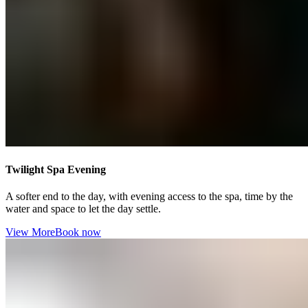
Twilight Spa Evening​​​​‌ ‍ ​‍​‍‌‍ ‌ ​‍‌‍‍‌‌‍‌ ‌‍‍‌‌‍ ‍​‍​‍​ ‍‍​‍​‍‌ ​ ‌‍​‌‌‍ ‍‌‍‍‌‌ ‌​‌ ‍‌​‍ ‍‌‍‍‌‌‍ ​‍​‍​‍ ​​‍​‍‌‍‍​‌ ​‍‌‍‌‌‌‍‌‍​‍​‍​ ‍‍​‍​‍‌‍‍​‌ ‌​‌ ‌​‌ ​​‌ ​ ​ ‍‍​‍ ​‍ ‌‍ ​​‍ ‌‌‍​‌‌‍ ‍‌‍‌​​‍ ‌‌ ​‍​‍ ‌‌‍‍​‌‍ ‌ ‌​‌‍‌‌‌‍ ​‌ ​ ​‍ ‌‌ ​ ‌ ‌​‌ ‌‌‌‍‌​‌‍‍‌‌‍ ​‍ ‍‌ ‌‍‌‍‌‌‌ ​‍‌‍​ ‌‍‌‌‌‍ ​​‍ ‍‌‍​‌‌ ​​‌ ​​​‍ ‌‍‍‌‌‍ ‍‌ ‌​‌‍‌‌‌‍ ‍‌ ‌​​‍ ‌‍‌‌‌‍‌​‌‍‍‌‌ ‌​​‍ ‌‍ ‌‌‍ ‌‍‌​‌‍‌‌​ ‌‌ ​​‌ ​‍‌‍‌‌‌ ​ ‌‍‌‌‌‍ ‍‌ ‌​‌‍​‌‌ ‌​‌‍‍‌‌‍ ‌‍ ‍​ ‍ ‌‍‍‌‌‍‌​​ ‌​ ​‌‌‍‌‍​ ‌‌‌‍​ ​ ​ ​ ‍​‌‍​‌‌‍​‌​‍ ‌​ ‍​​ ‍​​ ‌​​ ‍​​‍ ‌​ ‌​​ ​‍‌‍‌‌‌‍‌‍​‍ ‌​ ‍‌​ ‍​​ ​​‌‍‌‌​‍ ‌​ ‌ ‌‍‌​​ ‌​‌‍‌‌‌‍​ ‌‍‌​​ ‍‌​ ‍​​ ​ ‌‍​ ‌‍​‌‌‍‌‌​ ‍ ‌ ‌​‌ ‍‌‌ ​​‌‍‌‌​ ‌‌‍‍​‌‍ ‌ ‌​‌‍‌‌‌‍ ​‌‌​ ‌‍‍‌‌ ‌​‌‍‌‌‌‌​​‌‍​‌‌‍‌ ‌‍‌‌​ ‍ ‌ ​​‌‍​‌‌ ‌​‌‍‍​​ ‌‌ ​​‌‍​‌‌‍‌ ‌‍‌‌‌​​‍‌ ‌‌‌‍‍‌‌‍ ​‌‍‌​‌‍‌‌‌ ​‍​‍‌‌​ ‌‌‌​​‍‌‌ ‌‍‍ ‌‍‌‌‌ ‍‌​‍‌‌​ ​ ‌​‌​​‍‌‌​ ​ ‌​‌​​‍‌‌​ ​‍​ ​‍​ ​‌‌‍​ ​ ​​‌‍‌‌‌‍‌​‌‍‌​‌‍‌‌​ ​‍‌‍​ ​ ‌‌​ ‍‌‌‍​‍​‍‌‌​ ​‍​ ​‍​‍‌‌​ ‌‌‌​‌​​‍ ‍‌‍​ ‌‍ ‌‍ ‍‌ ‌​‌‍‌‌‌‍ ‍‌ ‌​​‍‌‌​ ‌‌‌​​‍‌‌ ‌‍‍ ‌‍‌‌‌ ‍‌​‍‌‌​ ​ ‌​‌​​‍‌‌​ ​ ‌​‌​​‍‌‌​ ​‍​ ​‍‌‍​‍​ ‍‌​ ​​​ ‍‌​ ​‍​ ‍​​ ‌‌​ ‍‌‌‍​‌​ ​‍‌‍​‌​ ​​​‍‌‌​ ​‍​ ​‍​‍‌‌​ ‌‌‌​‌​​‍ ‍‌ ‌​‌‍‍‌‌ ‌​‌‍ ​‌‍‌‌​ ‌‍​‍‌‍​‌‌ ​ ‌‍‌‌‌‌‌‌‌ ​‍‌‍ ​​ ‌‌‍‍​‌ ‌​‌ ‌​‌ ​​‌ ​ ​‍‌‌​ ​ ‌​​‌​‍‌‌​ ​‍‌​‌‍​‍‌‌​ ​‍‌​‌‍‌‍ ​​‍ ‌‌‍​‌‌‍ ‍‌‍‌​​‍ ‌‌ ​‍​‍ ‌‌‍‍​‌‍ ‌ ‌​‌‍‌‌‌‍ ​‌ ​ ​‍ ‌‌ ​ ‌ ‌​‌ ‌‌‌‍‌​‌‍‍‌‌‍ ​‍ ‍‌ ‌‍‌‍‌‌‌ ​‍‌‍​ ‌‍‌‌‌‍ ​​‍ ‍‌‍​‌‌ ​​‌ ​​​‍‌‍‌‍‍‌‌‍‌​​ ‌​ ​‌‌‍‌‍​ ‌‌‌‍​ ​ ​ ​ ‍​‌‍​‌‌‍​‌​‍ ‌​ ‍​​ ‍​​ ‌​​ ‍​​‍ ‌​ ‌​​ ​‍‌‍‌‌‌‍‌‍​‍ ‌​ ‍‌​ ‍​​ ​​‌‍‌‌​‍ ‌​ ‌ ‌‍‌​​ ‌​‌‍‌‌‌‍​ ‌‍‌​​ ‍‌​ ‍​​ ​ ‌‍​ ‌‍​‌‌‍‌‌​‍‌‍‌ ‌​‌ ‍‌‌ ​​‌‍‌‌​ ‌‌‍‍​‌‍ ‌ ‌​‌‍‌‌‌‍ ​‌‌​ ‌‍‍‌‌ ‌​‌‍‌‌‌‌​​‌‍​‌‌‍‌ ‌‍‌‌​‍‌‍‌ ​​‌‍​‌‌ ‌​‌‍‍​​ ‌‌ ​​‌‍​‌‌‍‌ ‌‍‌‌‌​​‍‌ ‌‌‌‍‍‌‌‍ ​‌‍‌​‌‍‌‌‌ ​‍​‍‌‌​ ‌‌‌​​‍‌‌ ‌‍‍ ‌‍‌‌‌ ‍‌​‍‌‌​ ​ ‌​‌​​‍‌‌​ ​ ‌​‌​​‍‌‌​ ​‍​ ​‍​ ​‌‌‍​ ​ ​​‌‍‌‌‌‍‌​‌‍‌​‌‍‌‌​ ​‍‌‍​ ​ ‌‌​ ‍‌‌‍​‍​‍‌‌​ ​‍​ ​‍​‍‌‌​ ‌‌‌​‌​​‍ ‍‌‍​ ‌‍ ‌‍ ‍‌ ‌​‌‍‌‌‌‍ ‍‌ ‌​​‍‌‌​ ‌‌‌​​‍‌‌ ‌‍‍ ‌‍‌‌‌ ‍‌​‍‌‌​ ​ ‌​‌​​‍‌‌​ ​ ‌​‌​​‍‌‌​ ​‍​ ​‍‌‍​‍​ ‍‌​ ​​​ ‍‌​ ​‍​ ‍​​ ‌‌​ ‍‌‌‍​‌​ ​‍‌‍​‌​ ​​​‍‌‌​ ​‍​ ​‍​‍‌‌​ ‌‌‌​‌​​‍ ‍‌ ‌​‌‍‍‌‌ ‌​‌‍ ​‌‍‌‌​‍‌‍‌ ​​‌‍‌‌‌ ​‍‌ ​ ‌ ​​‌‍‌‌‌‍​ ‌ ‌​‌‍‍‌‌ ‌‍‌‍‌‌​ ‌‌ ​​‌ ‌‌‌‍​‍‌‍ ​‌‍‍‌‌ ​ ‌‍‍​‌‍‌‌‌‍‌​​‍​‍‌ ‌
A softer end to the day, with evening access to the spa, time by the
water and space to let the day settle. ​​​​‌ ‍ ​‍​‍‌‍ ‌ ​‍‌‍‍‌‌‍‌ ‌‍‍‌‌‍ ‍​‍​‍​ ‍‍​‍​‍‌ ​ ‌‍​‌‌‍ ‍‌‍‍‌‌ ‌​‌ ‍‌​‍ ‍‌‍‍‌‌‍ ​‍​‍​‍ ​​‍​‍‌‍‍​‌ ​‍‌‍‌‌‌‍‌‍​‍​‍​ ‍‍​‍​‍‌‍‍​‌ ‌​‌ ‌​‌ ​​‌ ​ ​ ‍‍​‍ ​‍ ‌‍ ​​‍ ‌‌‍​‌‌‍ ‍‌‍‌​​‍ ‌‌ ​‍​‍ ‌‌‍‍​‌‍ ‌ ‌​‌‍‌‌‌‍ ​‌ ​ ​‍ ‌‌ ​ ‌ ‌​‌ ‌‌‌‍‌​‌‍‍‌‌‍ ​‍ ‍‌ ‌‍‌‍‌‌‌ ​‍‌‍​ ‌‍‌‌‌‍ ​​‍ ‍‌‍​‌‌ ​​‌ ​​​‍ ‌‍‍‌‌‍ ‍‌ ‌​‌‍‌‌‌‍ ‍‌ ‌​​‍ ‌‍‌‌‌‍‌​‌‍‍‌‌ ‌​​‍ ‌‍ ‌‌‍ ‌‍‌​‌‍‌‌​ ‌‌ ​​‌ ​‍‌‍‌‌‌ ​ ‌‍‌‌‌‍ ‍‌ ‌​‌‍​‌‌ ‌​‌‍‍‌‌‍ ‌‍ ‍​ ‍ ‌‍‍‌‌‍‌​​ ‌​ ​‌‌‍‌‍​ ‌‌‌‍​ ​ ​ ​ ‍​‌‍​‌‌‍​‌​‍ ‌​ ‍​​ ‍​​ ‌​​ ‍​​‍ ‌​ ‌​​ ​‍‌‍‌‌‌‍‌‍​‍ ‌​ ‍‌​ ‍​​ ​​‌‍‌‌​‍ ‌​ ‌ ‌‍‌​​ ‌​‌‍‌‌‌‍​ ‌‍‌​​ ‍‌​ ‍​​ ​ ‌‍​ ‌‍​‌‌‍‌‌​ ‍ ‌ ‌​‌ ‍‌‌ ​​‌‍‌‌​ ‌‌‍‍​‌‍ ‌ ‌​‌‍‌‌‌‍ ​‌‌​ ‌‍‍‌‌ ‌​‌‍‌‌‌‌​​‌‍​‌‌‍‌ ‌‍‌‌​ ‍ ‌ ​​‌‍​‌‌ ‌​‌‍‍​​ ‌‌ ​​‌‍​‌‌‍‌ ‌‍‌‌‌​​‍‌ ‌‌‌‍‍‌‌‍ ​‌‍‌​‌‍‌‌‌ ​‍​‍‌‌​ ‌‌‌​​‍‌‌ ‌‍‍ ‌‍‌‌‌ ‍‌​‍‌‌​ ​ ‌​‌​​‍‌‌​ ​ ‌​‌​​‍‌‌​ ​‍​ ​‍​ ​‌‌‍​ ​ ​​‌‍‌‌‌‍‌​‌‍‌​‌‍‌‌​ ​‍‌‍​ ​ ‌‌​ ‍‌‌‍​‍​‍‌‌​ ​‍​ ​‍​‍‌‌​ ‌‌‌​‌​​‍ ‍‌‍​ ‌‍ ‌‍ ‍‌ ‌​‌‍‌‌‌‍ ‍‌ ‌​​‍‌‌​ ‌‌‌​​‍‌‌ ‌‍‍ ‌‍‌‌‌ ‍‌​‍‌‌​ ​ ‌​‌​​‍‌‌​ ​ ‌​‌​​‍‌‌​ ​‍​ ​‍‌‍​‍​ ‍‌​ ​​​ ‍‌​ ​‍​ ‍​​ ‌‌​ ‍‌‌‍​‌​ ​‍‌‍​‌​ ​​​‍‌‌​ ​‍​ ​‍​‍‌‌​ ‌‌‌​‌​​‍ ‍‌‍‌‌‌ ‍​‌‍​ ‌‍‌‌‌ ​‍‌ ​​‌ ‌​​ ‌‍​‍‌‍​‌‌ ​ ‌‍‌‌‌‌‌‌‌ ​‍‌‍ ​​ ‌‌‍‍​‌ ‌​‌ ‌​‌ ​​‌ ​ ​‍‌‌​ ​ ‌​​‌​‍‌‌​ ​‍‌​‌‍​‍‌‌​ ​‍‌​‌‍‌‍ ​​‍ ‌‌‍​‌‌‍ ‍‌‍‌​​‍ ‌‌ ​‍​‍ ‌‌‍‍​‌‍ ‌ ‌​‌‍‌‌‌‍ ​‌ ​ ​‍ ‌‌ ​ ‌ ‌​‌ ‌‌‌‍‌​‌‍‍‌‌‍ ​‍ ‍‌ ‌‍‌‍‌‌‌ ​‍‌‍​ ‌‍‌‌‌‍ ​​‍ ‍‌‍​‌‌ ​​‌ ​​​‍‌‍‌‍‍‌‌‍‌​​ ‌​ ​‌‌‍‌‍​ ‌‌‌‍​ ​ ​ ​ ‍​‌‍​‌‌‍​‌​‍ ‌​ ‍​​ ‍​​ ‌​​ ‍​​‍ ‌​ ‌​​ ​‍‌‍‌‌‌‍‌‍​‍ ‌​ ‍‌​ ‍​​ ​​‌‍‌‌​‍ ‌​ ‌ ‌‍‌​​ ‌​‌‍‌‌‌‍​ ‌‍‌​​ ‍‌​ ‍​​ ​ ‌‍​ ‌‍​‌‌‍‌‌​‍‌‍‌ ‌​‌ ‍‌‌ ​​‌‍‌‌​ ‌‌‍‍​‌‍ ‌ ‌​‌‍‌‌‌‍ ​‌‌​ ‌‍‍‌‌ ‌​‌‍‌‌‌‌​​‌‍​‌‌‍‌ ‌‍‌‌​‍‌‍‌ ​​‌‍​‌‌ ‌​‌‍‍​​ ‌‌ ​​‌‍​‌‌‍‌ ‌‍‌‌‌​​‍‌ ‌‌‌‍‍‌‌‍ ​‌‍‌​‌‍‌‌‌ ​‍​‍‌‌​ ‌‌‌​​‍‌‌ ‌‍‍ ‌‍‌‌‌ ‍‌​‍‌‌​ ​ ‌​‌​​‍‌‌​ ​ ‌​‌​​‍‌‌​ ​‍​ ​‍​ ​‌‌‍​ ​ ​​‌‍‌‌‌‍‌​‌‍‌​‌‍‌‌​ ​‍‌‍​ ​ ‌‌​ ‍‌‌‍​‍​‍‌‌​ ​‍​ ​‍​‍‌‌​ ‌‌‌​‌​​‍ ‍‌‍​ ‌‍ ‌‍ ‍‌ ‌​‌‍‌‌‌‍ ‍‌ ‌​​‍‌‌​ ‌‌‌​​‍‌‌ ‌‍‍ ‌‍‌‌‌ ‍‌​‍‌‌​ ​ ‌​‌​​‍‌‌​ ​ ‌​‌​​‍‌‌​ ​‍​ ​‍‌‍​‍​ ‍‌​ ​​​ ‍‌​ ​‍​ ‍​​ ‌‌​ ‍‌‌‍​‌​ ​‍‌‍​‌​ ​​​‍‌‌​ ​‍​ ​‍​‍‌‌​ ‌‌‌​‌​​‍ ‍‌‍‌‌‌ ‍​‌‍​ ‌‍‌‌‌ ​‍‌ ​​‌ ‌​​‍‌‍‌ ​​‌‍‌‌‌ ​‍‌ ​ ‌ ​​‌‍‌‌‌‍​ ‌ ‌​‌‍‍‌‌ ‌‍‌‍‌‌​ ‌‌ ​​‌ ‌‌‌‍​‍‌‍ ​‌‍‍‌‌ ​ ‌‍‍​‌‍‌‌‌‍‌​​‍​‍‌ ‌
View More​​​​‌ ‍ ​‍​‍‌‍ ‌ ​‍‌‍‍‌‌‍‌ ‌‍‍‌‌‍ ‍​‍​‍​ ‍‍​‍​‍‌ ​ ‌‍​‌‌‍ ‍‌‍‍‌‌ ‌​‌ ‍‌​‍ ‍‌‍‍‌‌‍ ​‍​‍​‍ ​​‍​‍‌‍‍​‌ ​‍‌‍‌‌‌‍‌‍​‍​‍​ ‍‍​‍​‍‌‍‍​‌ ‌​‌ ‌​‌ ​​‌ ​ ​ ‍‍​‍ ​‍ ‌‍ ​​‍ ‌‌‍​‌‌‍ ‍‌‍‌​​‍ ‌‌ ​‍​‍ ‌‌‍‍​‌‍ ‌ ‌​‌‍‌‌‌‍ ​‌ ​ ​‍ ‌‌ ​ ‌ ‌​‌ ‌‌‌‍‌​‌‍‍‌‌‍ ​‍ ‍‌ ‌‍‌‍‌‌‌ ​‍‌‍​ ‌‍‌‌‌‍ ​​‍ ‍‌‍​‌‌ ​​‌ ​​​‍ ‌‍‍‌‌‍ ‍‌ ‌​‌‍‌‌‌‍ ‍‌ ‌​​‍ ‌‍‌‌‌‍‌​‌‍‍‌‌ ‌​​‍ ‌‍ ‌‌‍ ‌‍‌​‌‍‌‌​ ‌‌ ​​‌ ​‍‌‍‌‌‌ ​ ‌‍‌‌‌‍ ‍‌ ‌​‌‍​‌‌ ‌​‌‍‍‌‌‍ ‌‍ ‍​ ‍ ‌‍‍‌‌‍‌​​ ‌​ ​‌‌‍‌‍​ ‌‌‌‍​ ​ ​ ​ ‍​‌‍​‌‌‍​‌​‍ ‌​ ‍​​ ‍​​ ‌​​ ‍​​‍ ‌​ ‌​​ ​‍‌‍‌‌‌‍‌‍​‍ ‌​ ‍‌​ ‍​​ ​​‌‍‌‌​‍ ‌​ ‌ ‌‍‌​​ ‌​‌‍‌‌‌‍​ ‌‍‌​​ ‍‌​ ‍​​ ​ ‌‍​ ‌‍​‌‌‍‌‌​ ‍ ‌ ‌​‌ ‍‌‌ ​​‌‍‌‌​ ‌‌‍‍​‌‍ ‌ ‌​‌‍‌‌‌‍ ​‌‌​ ‌‍‍‌‌ ‌​‌‍‌‌‌‌​​‌‍​‌‌‍‌ ‌‍‌‌​ ‍ ‌ ​​‌‍​‌‌ ‌​‌‍‍​​ ‌‌ ​​‌‍​‌‌‍‌ ‌‍‌‌‌​​‍‌ ‌‌‌‍‍‌‌‍ ​‌‍‌​‌‍‌‌‌ ​‍​‍‌‌​ ‌‌‌​​‍‌‌ ‌‍‍ ‌‍‌‌‌ ‍‌​‍‌‌​ ​ ‌​‌​​‍‌‌​ ​ ‌​‌​​‍‌‌​ ​‍​ ​‍​ ​‌‌‍​ ​ ​​‌‍‌‌‌‍‌​‌‍‌​‌‍‌‌​ ​‍‌‍​ ​ ‌‌​ ‍‌‌‍​‍​‍‌‌​ ​‍​ ​‍​‍‌‌​ ‌‌‌​‌​​‍ ‍‌‍​ ‌‍ ‌‍ ‍‌ ‌​‌‍‌‌‌‍ ‍‌ ‌​​‍‌‌​ ‌‌‌​​‍‌‌ ‌‍‍ ‌‍‌‌‌ ‍‌​‍‌‌​ ​ ‌​‌​​‍‌‌​ ​ ‌​‌​​‍‌‌​ ​‍​ ​‍‌‍​‍​ ‍‌​ ​​​ ‍‌​ ​‍​ ‍​​ ‌‌​ ‍‌‌‍​‌​ ​‍‌‍​‌​ ​​​‍‌‌​ ​‍​ ​‍​‍‌‌​ ‌‌‌​‌​​‍ ‍‌ ​​‌ ​‍‌‍‍‌‌‍ ‌‌‍​‌‌ ​‍‌ ‍‌‌​​ ‌ ‌​‌‍​‌​‍ ‍‌‍ ​‌‍​‌‌‍​‍‌‍‌‌‌‍ ​​ ‌‍​‍‌‍​‌‌ ​ ‌‍‌‌‌‌‌‌‌ ​‍‌‍ ​​ ‌‌‍‍​‌ ‌​‌ ‌​‌ ​​‌ ​ ​‍‌‌​ ​ ‌​​‌​‍‌‌​ ​‍‌​‌‍​‍‌‌​ ​‍‌​‌‍‌‍ ​​‍ ‌‌‍​‌‌‍ ‍‌‍‌​​‍ ‌‌ ​‍​‍ ‌‌‍‍​‌‍ ‌ ‌​‌‍‌‌‌‍ ​‌ ​ ​‍ ‌‌ ​ ‌ ‌​‌ ‌‌‌‍‌​‌‍‍‌‌‍ ​‍ ‍‌ ‌‍‌‍‌‌‌ ​‍‌‍​ ‌‍‌‌‌‍ ​​‍ ‍‌‍​‌‌ ​​‌ ​​​‍‌‍‌‍‍‌‌‍‌​​ ‌​ ​‌‌‍‌‍​ ‌‌‌‍​ ​ ​ ​ ‍​‌‍​‌‌‍​‌​‍ ‌​ ‍​​ ‍​​ ‌​​ ‍​​‍ ‌​ ‌​​ ​‍‌‍‌‌‌‍‌‍​‍ ‌​ ‍‌​ ‍​​ ​​‌‍‌‌​‍ ‌​ ‌ ‌‍‌​​ ‌​‌‍‌‌‌‍​ ‌‍‌​​ ‍‌​ ‍​​ ​ ‌‍​ ‌‍​‌‌‍‌‌​‍‌‍‌ ‌​‌ ‍‌‌ ​​‌‍‌‌​ ‌‌‍‍​‌‍ ‌ ‌​‌‍‌‌‌‍ ​‌‌​ ‌‍‍‌‌ ‌​‌‍‌‌‌‌​​‌‍​‌‌‍‌ ‌‍‌‌​‍‌‍‌ ​​‌‍​‌‌ ‌​‌‍‍​​ ‌‌ ​​‌‍​‌‌‍‌ ‌‍‌‌‌​​‍‌ ‌‌‌‍‍‌‌‍ ​‌‍‌​‌‍‌‌‌ ​‍​‍‌‌​ ‌‌‌​​‍‌‌ ‌‍‍ ‌‍‌‌‌ ‍‌​‍‌‌​ ​ ‌​‌​​‍‌‌​ ​ ‌​‌​​‍‌‌​ ​‍​ ​‍​ ​‌‌‍​ ​ ​​‌‍‌‌‌‍‌​‌‍‌​‌‍‌‌​ ​‍‌‍​ ​ ‌‌​ ‍‌‌‍​‍​‍‌‌​ ​‍​ ​‍​‍‌‌​ ‌‌‌​‌​​‍ ‍‌‍​ ‌‍ ‌‍ ‍‌ ‌​‌‍‌‌‌‍ ‍‌ ‌​​‍‌‌​ ‌‌‌​​‍‌‌ ‌‍‍ ‌‍‌‌‌ ‍‌​‍‌‌​ ​ ‌​‌​​‍‌‌​ ​ ‌​‌​​‍‌‌​ ​‍​ ​‍‌‍​‍​ ‍‌​ ​​​ ‍‌​ ​‍​ ‍​​ ‌‌​ ‍‌‌‍​‌​ ​‍‌‍​‌​ ​​​‍‌‌​ ​‍​ ​‍​‍‌‌​ ‌‌‌​‌​​‍ ‍‌ ​​‌ ​‍‌‍‍‌‌‍ ‌‌‍​‌‌ ​‍‌ ‍‌‌​​ ‌ ‌​‌‍​‌​‍ ‍‌‍ ​‌‍​‌‌‍​‍‌‍‌‌‌‍ ​​‍‌‍‌ ​​‌‍‌‌‌ ​‍‌ ​ ‌ ​​‌‍‌‌‌‍​ ‌ ‌​‌‍‍‌‌ ‌‍‌‍‌‌​ ‌‌ ​​‌ ‌‌‌‍​‍‌‍ ​‌‍‍‌‌ ​ ‌‍‍​‌‍‌‌‌‍‌​​‍​‍‌ ‌
Book now​​​​‌ ‍ ​‍​‍‌‍ ‌ ​‍‌‍‍‌‌‍‌ ‌‍‍‌‌‍ ‍​‍​‍​ ‍‍​‍​‍‌ ​ ‌‍​‌‌‍ ‍‌‍‍‌‌ ‌​‌ ‍‌​‍ ‍‌‍‍‌‌‍ ​‍​‍​‍ ​​‍​‍‌‍‍​‌ ​‍‌‍‌‌‌‍‌‍​‍​‍​ ‍‍​‍​‍‌‍‍​‌ ‌​‌ ‌​‌ ​​‌ ​ ​ ‍‍​‍ ​‍ ‌‍ ​​‍ ‌‌‍​‌‌‍ ‍‌‍‌​​‍ ‌‌ ​‍​‍ ‌‌‍‍​‌‍ ‌ ‌​‌‍‌‌‌‍ ​‌ ​ ​‍ ‌‌ ​ ‌ ‌​‌ ‌‌‌‍‌​‌‍‍‌‌‍ ​‍ ‍‌ ‌‍‌‍‌‌‌ ​‍‌‍​ ‌‍‌‌‌‍ ​​‍ ‍‌‍​‌‌ ​​‌ ​​​‍ ‌‍‍‌‌‍ ‍‌ ‌​‌‍‌‌‌‍ ‍‌ ‌​​‍ ‌‍‌‌‌‍‌​‌‍‍‌‌ ‌​​‍ ‌‍ ‌‌‍ ‌‍‌​‌‍‌‌​ ‌‌ ​​‌ ​‍‌‍‌‌‌ ​ ‌‍‌‌‌‍ ‍‌ ‌​‌‍​‌‌ ‌​‌‍‍‌‌‍ ‌‍ ‍​ ‍ ‌‍‍‌‌‍‌​​ ‌​ ​‌‌‍‌‍​ ‌‌‌‍​ ​ ​ ​ ‍​‌‍​‌‌‍​‌​‍ ‌​ ‍​​ ‍​​ ‌​​ ‍​​‍ ‌​ ‌​​ ​‍‌‍‌‌‌‍‌‍​‍ ‌​ ‍‌​ ‍​​ ​​‌‍‌‌​‍ ‌​ ‌ ‌‍‌​​ ‌​‌‍‌‌‌‍​ ‌‍‌​​ ‍‌​ ‍​​ ​ ‌‍​ ‌‍​‌‌‍‌‌​ ‍ ‌ ‌​‌ ‍‌‌ ​​‌‍‌‌​ ‌‌‍‍​‌‍ ‌ ‌​‌‍‌‌‌‍ ​‌‌​ ‌‍‍‌‌ ‌​‌‍‌‌‌‌​​‌‍​‌‌‍‌ ‌‍‌‌​ ‍ ‌ ​​‌‍​‌‌ ‌​‌‍‍​​ ‌‌ ​​‌‍​‌‌‍‌ ‌‍‌‌‌​​‍‌ ‌‌‌‍‍‌‌‍ ​‌‍‌​‌‍‌‌‌ ​‍​‍‌‌​ ‌‌‌​​‍‌‌ ‌‍‍ ‌‍‌‌‌ ‍‌​‍‌‌​ ​ ‌​‌​​‍‌‌​ ​ ‌​‌​​‍‌‌​ ​‍​ ​‍​ ​‌‌‍​ ​ ​​‌‍‌‌‌‍‌​‌‍‌​‌‍‌‌​ ​‍‌‍​ ​ ‌‌​ ‍‌‌‍​‍​‍‌‌​ ​‍​ ​‍​‍‌‌​ ‌‌‌​‌​​‍ ‍‌‍​ ‌‍ ‌‍ ‍‌ ‌​‌‍‌‌‌‍ ‍‌ ‌​​‍‌‌​ ‌‌‌​​‍‌‌ ‌‍‍ ‌‍‌‌‌ ‍‌​‍‌‌​ ​ ‌​‌​​‍‌‌​ ​ ‌​‌​​‍‌‌​ ​‍​ ​‍‌‍​‍​ ‍‌​ ​​​ ‍‌​ ​‍​ ‍​​ ‌‌​ ‍‌‌‍​‌​ ​‍‌‍​‌​ ​​​‍‌‌​ ​‍​ ​‍​‍‌‌​ ‌‌‌​‌​​‍ ‍‌ ​ ‌‍‌‌‌‍​ ‌‍ ‌‍ ‍‌‍‌​‌‍​‌‌ ​‍‌ ‍‌‌​​ ‌ ‌​‌‍​‌​‍ ‍‌‍ ​‌‍​‌‌‍​‍‌‍‌‌‌‍ ​​ ‌‍​‍‌‍​‌‌ ​ ‌‍‌‌‌‌‌‌‌ ​‍‌‍ ​​ ‌‌‍‍​‌ ‌​‌ ‌​‌ ​​‌ ​ ​‍‌‌​ ​ ‌​​‌​‍‌‌​ ​‍‌​‌‍​‍‌‌​ ​‍‌​‌‍‌‍ ​​‍ ‌‌‍​‌‌‍ ‍‌‍‌​​‍ ‌‌ ​‍​‍ ‌‌‍‍​‌‍ ‌ ‌​‌‍‌‌‌‍ ​‌ ​ ​‍ ‌‌ ​ ‌ ‌​‌ ‌‌‌‍‌​‌‍‍‌‌‍ ​‍ ‍‌ ‌‍‌‍‌‌‌ ​‍‌‍​ ‌‍‌‌‌‍ ​​‍ ‍‌‍​‌‌ ​​‌ ​​​‍‌‍‌‍‍‌‌‍‌​​ ‌​ ​‌‌‍‌‍​ ‌‌‌‍​ ​ ​ ​ ‍​‌‍​‌‌‍​‌​‍ ‌​ ‍​​ ‍​​ ‌​​ ‍​​‍ ‌​ ‌​​ ​‍‌‍‌‌‌‍‌‍​‍ ‌​ ‍‌​ ‍​​ ​​‌‍‌‌​‍ ‌​ ‌ ‌‍‌​​ ‌​‌‍‌‌‌‍​ ‌‍‌​​ ‍‌​ ‍​​ ​ ‌‍​ ‌‍​‌‌‍‌‌​‍‌‍‌ ‌​‌ ‍‌‌ ​​‌‍‌‌​ ‌‌‍‍​‌‍ ‌ ‌​‌‍‌‌‌‍ ​‌‌​ ‌‍‍‌‌ ‌​‌‍‌‌‌‌​​‌‍​‌‌‍‌ ‌‍‌‌​‍‌‍‌ ​​‌‍​‌‌ ‌​‌‍‍​​ ‌‌ ​​‌‍​‌‌‍‌ ‌‍‌‌‌​​‍‌ ‌‌‌‍‍‌‌‍ ​‌‍‌​‌‍‌‌‌ ​‍​‍‌‌​ ‌‌‌​​‍‌‌ ‌‍‍ ‌‍‌‌‌ ‍‌​‍‌‌​ ​ ‌​‌​​‍‌‌​ ​ ‌​‌​​‍‌‌​ ​‍​ ​‍​ ​‌‌‍​ ​ ​​‌‍‌‌‌‍‌​‌‍‌​‌‍‌‌​ ​‍‌‍​ ​ ‌‌​ ‍‌‌‍​‍​‍‌‌​ ​‍​ ​‍​‍‌‌​ ‌‌‌​‌​​‍ ‍‌‍​ ‌‍ ‌‍ ‍‌ ‌​‌‍‌‌‌‍ ‍‌ ‌​​‍‌‌​ ‌‌‌​​‍‌‌ ‌‍‍ ‌‍‌‌‌ ‍‌​‍‌‌​ ​ ‌​‌​​‍‌‌​ ​ ‌​‌​​‍‌‌​ ​‍​ ​‍‌‍​‍​ ‍‌​ ​​​ ‍‌​ ​‍​ ‍​​ ‌‌​ ‍‌‌‍​‌​ ​‍‌‍​‌​ ​​​‍‌‌​ ​‍​ ​‍​‍‌‌​ ‌‌‌​‌​​‍ ‍‌ ​ ‌‍‌‌‌‍​ ‌‍ ‌‍ ‍‌‍‌​‌‍​‌‌ ​‍‌ ‍‌‌​​ ‌ ‌​‌‍​‌​‍ ‍‌‍ ​‌‍​‌‌‍​‍‌‍‌‌‌‍ ​​‍‌‍‌ ​​‌‍‌‌‌ ​‍‌ ​ ‌ ​​‌‍‌‌‌‍​ ‌ ‌​‌‍‍‌‌ ‌‍‌‍‌‌​ ‌‌ ​​‌ ‌‌‌‍​‍‌‍ ​‌‍‍‌‌ ​ ‌‍‍​‌‍‌‌‌‍‌​​‍​‍‌ ‌