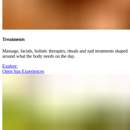
Treatments​​​​‌ ‍ ​‍​‍‌‍ ‌ ​‍‌‍‍‌‌‍‌ ‌‍‍‌‌‍ ‍​‍​‍​ ‍‍​‍​‍‌ ​ ‌‍​‌‌‍ ‍‌‍‍‌‌ ‌​‌ ‍‌​‍ ‍‌‍‍‌‌‍ ​‍​‍​‍ ​​‍​‍‌‍‍​‌ ​‍‌‍‌‌‌‍‌‍​‍​‍​ ‍‍​‍​‍‌‍‍​‌ ‌​‌ ‌​‌ ​​‌ ​ ​ ‍‍​‍ ​‍ ‌‍ ​​‍ ‌‌‍​‌‌‍ ‍‌‍‌​​‍ ‌‌ ​‍​‍ ‌‌‍‍​‌‍ ‌ ‌​‌‍‌‌‌‍ ​‌ ​ ​‍ ‌‌ ​ ‌ ‌​‌ ‌‌‌‍‌​‌‍‍‌‌‍ ​‍ ‍‌ ‌‍‌‍‌‌‌ ​‍‌‍​ ‌‍‌‌‌‍ ​​‍ ‍‌‍​‌‌ ​​‌ ​​​‍ ‌‍‍‌‌‍ ‍‌ ‌​‌‍‌‌‌‍ ‍‌ ‌​​‍ ‌‍‌‌‌‍‌​‌‍‍‌‌ ‌​​‍ ‌‍ ‌‌‍ ‌‍‌​‌‍‌‌​ ‌‌ ​​‌ ​‍‌‍‌‌‌ ​ ‌‍‌‌‌‍ ‍‌ ‌​‌‍​‌‌ ‌​‌‍‍‌‌‍ ‌‍ ‍​ ‍ ‌‍‍‌‌‍‌​​ ‌​ ​‌‌‍‌‍​ ‌‌‌‍​ ​ ​ ​ ‍​‌‍​‌‌‍​‌​‍ ‌​ ‍​​ ‍​​ ‌​​ ‍​​‍ ‌​ ‌​​ ​‍‌‍‌‌‌‍‌‍​‍ ‌​ ‍‌​ ‍​​ ​​‌‍‌‌​‍ ‌​ ‌ ‌‍‌​​ ‌​‌‍‌‌‌‍​ ‌‍‌​​ ‍‌​ ‍​​ ​ ‌‍​ ‌‍​‌‌‍‌‌​ ‍ ‌ ‌​‌ ‍‌‌ ​​‌‍‌‌​ ‌‌‍‍​‌‍ ‌ ‌​‌‍‌‌‌‍ ​‌‌​ ‌‍‍‌‌ ‌​‌‍‌‌‌‌​​‌‍​‌‌‍‌ ‌‍‌‌​ ‍ ‌ ​​‌‍​‌‌ ‌​‌‍‍​​ ‌‌ ​​‌‍​‌‌‍‌ ‌‍‌‌‌​​‍‌ ‌‌‌‍‍‌‌‍ ​‌‍‌​‌‍‌‌‌ ​‍​‍‌‌​ ‌‌‌​​‍‌‌ ‌‍‍ ‌‍‌‌‌ ‍‌​‍‌‌​ ​ ‌​‌​​‍‌‌​ ​ ‌​‌​​‍‌‌​ ​‍​ ​‍​ ‌ ​ ‌‌​ ‍​​ ‌ ​ ‍‌‌‍‌​‌‍​‍‌‍​ ‌‍‌‌‌‍​‍‌‍​ ‌‍‌‍​‍‌‌​ ​‍​ ​‍​‍‌‌​ ‌‌‌​‌​​‍ ‍‌‍​ ‌‍ ‌‍ ‍‌ ‌​‌‍‌‌‌‍ ‍‌ ‌​​‍‌‌​ ‌‌‌​​‍‌‌ ‌‍‍ ‌‍‌‌‌ ‍‌​‍‌‌​ ​ ‌​‌​​‍‌‌​ ​ ‌​‌​​‍‌‌​ ​‍​ ​‍​ ​ ​ ​ ‌‍‌​​ ‍‌​ ‍​​ ​‍​ ​​‌‍​‍‌‍​‍​ ‌​​ ​​‌‍‌​​‍‌‌​ ​‍​ ​‍​‍‌‌​ ‌‌‌​‌​​‍ ‍‌ ‌​‌‍‍‌‌ ‌​‌‍ ​‌‍‌‌​ ‌‍​‍‌‍​‌‌ ​ ‌‍‌‌‌‌‌‌‌ ​‍‌‍ ​​ ‌‌‍‍​‌ ‌​‌ ‌​‌ ​​‌ ​ ​‍‌‌​ ​ ‌​​‌​‍‌‌​ ​‍‌​‌‍​‍‌‌​ ​‍‌​‌‍‌‍ ​​‍ ‌‌‍​‌‌‍ ‍‌‍‌​​‍ ‌‌ ​‍​‍ ‌‌‍‍​‌‍ ‌ ‌​‌‍‌‌‌‍ ​‌ ​ ​‍ ‌‌ ​ ‌ ‌​‌ ‌‌‌‍‌​‌‍‍‌‌‍ ​‍ ‍‌ ‌‍‌‍‌‌‌ ​‍‌‍​ ‌‍‌‌‌‍ ​​‍ ‍‌‍​‌‌ ​​‌ ​​​‍‌‍‌‍‍‌‌‍‌​​ ‌​ ​‌‌‍‌‍​ ‌‌‌‍​ ​ ​ ​ ‍​‌‍​‌‌‍​‌​‍ ‌​ ‍​​ ‍​​ ‌​​ ‍​​‍ ‌​ ‌​​ ​‍‌‍‌‌‌‍‌‍​‍ ‌​ ‍‌​ ‍​​ ​​‌‍‌‌​‍ ‌​ ‌ ‌‍‌​​ ‌​‌‍‌‌‌‍​ ‌‍‌​​ ‍‌​ ‍​​ ​ ‌‍​ ‌‍​‌‌‍‌‌​‍‌‍‌ ‌​‌ ‍‌‌ ​​‌‍‌‌​ ‌‌‍‍​‌‍ ‌ ‌​‌‍‌‌‌‍ ​‌‌​ ‌‍‍‌‌ ‌​‌‍‌‌‌‌​​‌‍​‌‌‍‌ ‌‍‌‌​‍‌‍‌ ​​‌‍​‌‌ ‌​‌‍‍​​ ‌‌ ​​‌‍​‌‌‍‌ ‌‍‌‌‌​​‍‌ ‌‌‌‍‍‌‌‍ ​‌‍‌​‌‍‌‌‌ ​‍​‍‌‌​ ‌‌‌​​‍‌‌ ‌‍‍ ‌‍‌‌‌ ‍‌​‍‌‌​ ​ ‌​‌​​‍‌‌​ ​ ‌​‌​​‍‌‌​ ​‍​ ​‍​ ‌ ​ ‌‌​ ‍​​ ‌ ​ ‍‌‌‍‌​‌‍​‍‌‍​ ‌‍‌‌‌‍​‍‌‍​ ‌‍‌‍​‍‌‌​ ​‍​ ​‍​‍‌‌​ ‌‌‌​‌​​‍ ‍‌‍​ ‌‍ ‌‍ ‍‌ ‌​‌‍‌‌‌‍ ‍‌ ‌​​‍‌‌​ ‌‌‌​​‍‌‌ ‌‍‍ ‌‍‌‌‌ ‍‌​‍‌‌​ ​ ‌​‌​​‍‌‌​ ​ ‌​‌​​‍‌‌​ ​‍​ ​‍​ ​ ​ ​ ‌‍‌​​ ‍‌​ ‍​​ ​‍​ ​​‌‍​‍‌‍​‍​ ‌​​ ​​‌‍‌​​‍‌‌​ ​‍​ ​‍​‍‌‌​ ‌‌‌​‌​​‍ ‍‌ ‌​‌‍‍‌‌ ‌​‌‍ ​‌‍‌‌​‍‌‍‌ ​​‌‍‌‌‌ ​‍‌ ​ ‌ ​​‌‍‌‌‌‍​ ‌ ‌​‌‍‍‌‌ ‌‍‌‍‌‌​ ‌‌ ​​‌ ‌‌‌‍​‍‌‍ ​‌‍‍‌‌ ​ ‌‍‍​‌‍‌‌‌‍‌​​‍​‍‌ ‌
Massage, facials, holistic therapies, rituals and nail treatments shaped
around what the body needs on the day. ​​​​‌ ‍ ​‍​‍‌‍ ‌ ​‍‌‍‍‌‌‍‌ ‌‍‍‌‌‍ ‍​‍​‍​ ‍‍​‍​‍‌ ​ ‌‍​‌‌‍ ‍‌‍‍‌‌ ‌​‌ ‍‌​‍ ‍‌‍‍‌‌‍ ​‍​‍​‍ ​​‍​‍‌‍‍​‌ ​‍‌‍‌‌‌‍‌‍​‍​‍​ ‍‍​‍​‍‌‍‍​‌ ‌​‌ ‌​‌ ​​‌ ​ ​ ‍‍​‍ ​‍ ‌‍ ​​‍ ‌‌‍​‌‌‍ ‍‌‍‌​​‍ ‌‌ ​‍​‍ ‌‌‍‍​‌‍ ‌ ‌​‌‍‌‌‌‍ ​‌ ​ ​‍ ‌‌ ​ ‌ ‌​‌ ‌‌‌‍‌​‌‍‍‌‌‍ ​‍ ‍‌ ‌‍‌‍‌‌‌ ​‍‌‍​ ‌‍‌‌‌‍ ​​‍ ‍‌‍​‌‌ ​​‌ ​​​‍ ‌‍‍‌‌‍ ‍‌ ‌​‌‍‌‌‌‍ ‍‌ ‌​​‍ ‌‍‌‌‌‍‌​‌‍‍‌‌ ‌​​‍ ‌‍ ‌‌‍ ‌‍‌​‌‍‌‌​ ‌‌ ​​‌ ​‍‌‍‌‌‌ ​ ‌‍‌‌‌‍ ‍‌ ‌​‌‍​‌‌ ‌​‌‍‍‌‌‍ ‌‍ ‍​ ‍ ‌‍‍‌‌‍‌​​ ‌​ ​‌‌‍‌‍​ ‌‌‌‍​ ​ ​ ​ ‍​‌‍​‌‌‍​‌​‍ ‌​ ‍​​ ‍​​ ‌​​ ‍​​‍ ‌​ ‌​​ ​‍‌‍‌‌‌‍‌‍​‍ ‌​ ‍‌​ ‍​​ ​​‌‍‌‌​‍ ‌​ ‌ ‌‍‌​​ ‌​‌‍‌‌‌‍​ ‌‍‌​​ ‍‌​ ‍​​ ​ ‌‍​ ‌‍​‌‌‍‌‌​ ‍ ‌ ‌​‌ ‍‌‌ ​​‌‍‌‌​ ‌‌‍‍​‌‍ ‌ ‌​‌‍‌‌‌‍ ​‌‌​ ‌‍‍‌‌ ‌​‌‍‌‌‌‌​​‌‍​‌‌‍‌ ‌‍‌‌​ ‍ ‌ ​​‌‍​‌‌ ‌​‌‍‍​​ ‌‌ ​​‌‍​‌‌‍‌ ‌‍‌‌‌​​‍‌ ‌‌‌‍‍‌‌‍ ​‌‍‌​‌‍‌‌‌ ​‍​‍‌‌​ ‌‌‌​​‍‌‌ ‌‍‍ ‌‍‌‌‌ ‍‌​‍‌‌​ ​ ‌​‌​​‍‌‌​ ​ ‌​‌​​‍‌‌​ ​‍​ ​‍​ ‌ ​ ‌‌​ ‍​​ ‌ ​ ‍‌‌‍‌​‌‍​‍‌‍​ ‌‍‌‌‌‍​‍‌‍​ ‌‍‌‍​‍‌‌​ ​‍​ ​‍​‍‌‌​ ‌‌‌​‌​​‍ ‍‌‍​ ‌‍ ‌‍ ‍‌ ‌​‌‍‌‌‌‍ ‍‌ ‌​​‍‌‌​ ‌‌‌​​‍‌‌ ‌‍‍ ‌‍‌‌‌ ‍‌​‍‌‌​ ​ ‌​‌​​‍‌‌​ ​ ‌​‌​​‍‌‌​ ​‍​ ​‍​ ​ ​ ​ ‌‍‌​​ ‍‌​ ‍​​ ​‍​ ​​‌‍​‍‌‍​‍​ ‌​​ ​​‌‍‌​​‍‌‌​ ​‍​ ​‍​‍‌‌​ ‌‌‌​‌​​‍ ‍‌‍‌‌‌ ‍​‌‍​ ‌‍‌‌‌ ​‍‌ ​​‌ ‌​​ ‌‍​‍‌‍​‌‌ ​ ‌‍‌‌‌‌‌‌‌ ​‍‌‍ ​​ ‌‌‍‍​‌ ‌​‌ ‌​‌ ​​‌ ​ ​‍‌‌​ ​ ‌​​‌​‍‌‌​ ​‍‌​‌‍​‍‌‌​ ​‍‌​‌‍‌‍ ​​‍ ‌‌‍​‌‌‍ ‍‌‍‌​​‍ ‌‌ ​‍​‍ ‌‌‍‍​‌‍ ‌ ‌​‌‍‌‌‌‍ ​‌ ​ ​‍ ‌‌ ​ ‌ ‌​‌ ‌‌‌‍‌​‌‍‍‌‌‍ ​‍ ‍‌ ‌‍‌‍‌‌‌ ​‍‌‍​ ‌‍‌‌‌‍ ​​‍ ‍‌‍​‌‌ ​​‌ ​​​‍‌‍‌‍‍‌‌‍‌​​ ‌​ ​‌‌‍‌‍​ ‌‌‌‍​ ​ ​ ​ ‍​‌‍​‌‌‍​‌​‍ ‌​ ‍​​ ‍​​ ‌​​ ‍​​‍ ‌​ ‌​​ ​‍‌‍‌‌‌‍‌‍​‍ ‌​ ‍‌​ ‍​​ ​​‌‍‌‌​‍ ‌​ ‌ ‌‍‌​​ ‌​‌‍‌‌‌‍​ ‌‍‌​​ ‍‌​ ‍​​ ​ ‌‍​ ‌‍​‌‌‍‌‌​‍‌‍‌ ‌​‌ ‍‌‌ ​​‌‍‌‌​ ‌‌‍‍​‌‍ ‌ ‌​‌‍‌‌‌‍ ​‌‌​ ‌‍‍‌‌ ‌​‌‍‌‌‌‌​​‌‍​‌‌‍‌ ‌‍‌‌​‍‌‍‌ ​​‌‍​‌‌ ‌​‌‍‍​​ ‌‌ ​​‌‍​‌‌‍‌ ‌‍‌‌‌​​‍‌ ‌‌‌‍‍‌‌‍ ​‌‍‌​‌‍‌‌‌ ​‍​‍‌‌​ ‌‌‌​​‍‌‌ ‌‍‍ ‌‍‌‌‌ ‍‌​‍‌‌​ ​ ‌​‌​​‍‌‌​ ​ ‌​‌​​‍‌‌​ ​‍​ ​‍​ ‌ ​ ‌‌​ ‍​​ ‌ ​ ‍‌‌‍‌​‌‍​‍‌‍​ ‌‍‌‌‌‍​‍‌‍​ ‌‍‌‍​‍‌‌​ ​‍​ ​‍​‍‌‌​ ‌‌‌​‌​​‍ ‍‌‍​ ‌‍ ‌‍ ‍‌ ‌​‌‍‌‌‌‍ ‍‌ ‌​​‍‌‌​ ‌‌‌​​‍‌‌ ‌‍‍ ‌‍‌‌‌ ‍‌​‍‌‌​ ​ ‌​‌​​‍‌‌​ ​ ‌​‌​​‍‌‌​ ​‍​ ​‍​ ​ ​ ​ ‌‍‌​​ ‍‌​ ‍​​ ​‍​ ​​‌‍​‍‌‍​‍​ ‌​​ ​​‌‍‌​​‍‌‌​ ​‍​ ​‍​‍‌‌​ ‌‌‌​‌​​‍ ‍‌‍‌‌‌ ‍​‌‍​ ‌‍‌‌‌ ​‍‌ ​​‌ ‌​​‍‌‍‌ ​​‌‍‌‌‌ ​‍‌ ​ ‌ ​​‌‍‌‌‌‍​ ‌ ‌​‌‍‍‌‌ ‌‍‌‍‌‌​ ‌‌ ​​‌ ‌‌‌‍​‍‌‍ ​‌‍‍‌‌ ​ ‌‍‍​‌‍‌‌‌‍‌​​‍​‍‌ ‌
Explore ​​​​‌ ‍ ​‍​‍‌‍ ‌ ​‍‌‍‍‌‌‍‌ ‌‍‍‌‌‍ ‍​‍​‍​ ‍‍​‍​‍‌ ​ ‌‍​‌‌‍ ‍‌‍‍‌‌ ‌​‌ ‍‌​‍ ‍‌‍‍‌‌‍ ​‍​‍​‍ ​​‍​‍‌‍‍​‌ ​‍‌‍‌‌‌‍‌‍​‍​‍​ ‍‍​‍​‍‌‍‍​‌ ‌​‌ ‌​‌ ​​‌ ​ ​ ‍‍​‍ ​‍ ‌‍ ​​‍ ‌‌‍​‌‌‍ ‍‌‍‌​​‍ ‌‌ ​‍​‍ ‌‌‍‍​‌‍ ‌ ‌​‌‍‌‌‌‍ ​‌ ​ ​‍ ‌‌ ​ ‌ ‌​‌ ‌‌‌‍‌​‌‍‍‌‌‍ ​‍ ‍‌ ‌‍‌‍‌‌‌ ​‍‌‍​ ‌‍‌‌‌‍ ​​‍ ‍‌‍​‌‌ ​​‌ ​​​‍ ‌‍‍‌‌‍ ‍‌ ‌​‌‍‌‌‌‍ ‍‌ ‌​​‍ ‌‍‌‌‌‍‌​‌‍‍‌‌ ‌​​‍ ‌‍ ‌‌‍ ‌‍‌​‌‍‌‌​ ‌‌ ​​‌ ​‍‌‍‌‌‌ ​ ‌‍‌‌‌‍ ‍‌ ‌​‌‍​‌‌ ‌​‌‍‍‌‌‍ ‌‍ ‍​ ‍ ‌‍‍‌‌‍‌​​ ‌​ ​‌‌‍‌‍​ ‌‌‌‍​ ​ ​ ​ ‍​‌‍​‌‌‍​‌​‍ ‌​ ‍​​ ‍​​ ‌​​ ‍​​‍ ‌​ ‌​​ ​‍‌‍‌‌‌‍‌‍​‍ ‌​ ‍‌​ ‍​​ ​​‌‍‌‌​‍ ‌​ ‌ ‌‍‌​​ ‌​‌‍‌‌‌‍​ ‌‍‌​​ ‍‌​ ‍​​ ​ ‌‍​ ‌‍​‌‌‍‌‌​ ‍ ‌ ‌​‌ ‍‌‌ ​​‌‍‌‌​ ‌‌‍‍​‌‍ ‌ ‌​‌‍‌‌‌‍ ​‌‌​ ‌‍‍‌‌ ‌​‌‍‌‌‌‌​​‌‍​‌‌‍‌ ‌‍‌‌​ ‍ ‌ ​​‌‍​‌‌ ‌​‌‍‍​​ ‌‌ ​​‌‍​‌‌‍‌ ‌‍‌‌‌​​‍‌ ‌‌‌‍‍‌‌‍ ​‌‍‌​‌‍‌‌‌ ​‍​‍‌‌​ ‌‌‌​​‍‌‌ ‌‍‍ ‌‍‌‌‌ ‍‌​‍‌‌​ ​ ‌​‌​​‍‌‌​ ​ ‌​‌​​‍‌‌​ ​‍​ ​‍​ ‌ ​ ‌‌​ ‍​​ ‌ ​ ‍‌‌‍‌​‌‍​‍‌‍​ ‌‍‌‌‌‍​‍‌‍​ ‌‍‌‍​‍‌‌​ ​‍​ ​‍​‍‌‌​ ‌‌‌​‌​​‍ ‍‌‍​ ‌‍ ‌‍ ‍‌ ‌​‌‍‌‌‌‍ ‍‌ ‌​​‍‌‌​ ‌‌‌​​‍‌‌ ‌‍‍ ‌‍‌‌‌ ‍‌​‍‌‌​ ​ ‌​‌​​‍‌‌​ ​ ‌​‌​​‍‌‌​ ​‍​ ​‍​ ​ ​ ​ ‌‍‌​​ ‍‌​ ‍​​ ​‍​ ​​‌‍​‍‌‍​‍​ ‌​​ ​​‌‍‌​​‍‌‌​ ​‍​ ​‍​‍‌‌​ ‌‌‌​‌​​‍ ‍‌ ​ ‌‍‌‌‌‍​ ‌‍ ‌‍ ‍‌‍‌​‌‍​‌‌ ​‍‌ ‍‌‌​​ ‌ ‌​‌‍​‌​‍ ‍‌‍ ​‌‍​‌‌‍​‍‌‍‌‌‌‍ ​​ ‌‍​‍‌‍​‌‌ ​ ‌‍‌‌‌‌‌‌‌ ​‍‌‍ ​​ ‌‌‍‍​‌ ‌​‌ ‌​‌ ​​‌ ​ ​‍‌‌​ ​ ‌​​‌​‍‌‌​ ​‍‌​‌‍​‍‌‌​ ​‍‌​‌‍‌‍ ​​‍ ‌‌‍​‌‌‍ ‍‌‍‌​​‍ ‌‌ ​‍​‍ ‌‌‍‍​‌‍ ‌ ‌​‌‍‌‌‌‍ ​‌ ​ ​‍ ‌‌ ​ ‌ ‌​‌ ‌‌‌‍‌​‌‍‍‌‌‍ ​‍ ‍‌ ‌‍‌‍‌‌‌ ​‍‌‍​ ‌‍‌‌‌‍ ​​‍ ‍‌‍​‌‌ ​​‌ ​​​‍‌‍‌‍‍‌‌‍‌​​ ‌​ ​‌‌‍‌‍​ ‌‌‌‍​ ​ ​ ​ ‍​‌‍​‌‌‍​‌​‍ ‌​ ‍​​ ‍​​ ‌​​ ‍​​‍ ‌​ ‌​​ ​‍‌‍‌‌‌‍‌‍​‍ ‌​ ‍‌​ ‍​​ ​​‌‍‌‌​‍ ‌​ ‌ ‌‍‌​​ ‌​‌‍‌‌‌‍​ ‌‍‌​​ ‍‌​ ‍​​ ​ ‌‍​ ‌‍​‌‌‍‌‌​‍‌‍‌ ‌​‌ ‍‌‌ ​​‌‍‌‌​ ‌‌‍‍​‌‍ ‌ ‌​‌‍‌‌‌‍ ​‌‌​ ‌‍‍‌‌ ‌​‌‍‌‌‌‌​​‌‍​‌‌‍‌ ‌‍‌‌​‍‌‍‌ ​​‌‍​‌‌ ‌​‌‍‍​​ ‌‌ ​​‌‍​‌‌‍‌ ‌‍‌‌‌​​‍‌ ‌‌‌‍‍‌‌‍ ​‌‍‌​‌‍‌‌‌ ​‍​‍‌‌​ ‌‌‌​​‍‌‌ ‌‍‍ ‌‍‌‌‌ ‍‌​‍‌‌​ ​ ‌​‌​​‍‌‌​ ​ ‌​‌​​‍‌‌​ ​‍​ ​‍​ ‌ ​ ‌‌​ ‍​​ ‌ ​ ‍‌‌‍‌​‌‍​‍‌‍​ ‌‍‌‌‌‍​‍‌‍​ ‌‍‌‍​‍‌‌​ ​‍​ ​‍​‍‌‌​ ‌‌‌​‌​​‍ ‍‌‍​ ‌‍ ‌‍ ‍‌ ‌​‌‍‌‌‌‍ ‍‌ ‌​​‍‌‌​ ‌‌‌​​‍‌‌ ‌‍‍ ‌‍‌‌‌ ‍‌​‍‌‌​ ​ ‌​‌​​‍‌‌​ ​ ‌​‌​​‍‌‌​ ​‍​ ​‍​ ​ ​ ​ ‌‍‌​​ ‍‌​ ‍​​ ​‍​ ​​‌‍​‍‌‍​‍​ ‌​​ ​​‌‍‌​​‍‌‌​ ​‍​ ​‍​‍‌‌​ ‌‌‌​‌​​‍ ‍‌ ​ ‌‍‌‌‌‍​ ‌‍ ‌‍ ‍‌‍‌​‌‍​‌‌ ​‍‌ ‍‌‌​​ ‌ ‌​‌‍​‌​‍ ‍‌‍ ​‌‍​‌‌‍​‍‌‍‌‌‌‍ ​​‍‌‍‌ ​​‌‍‌‌‌ ​‍‌ ​ ‌ ​​‌‍‌‌‌‍​ ‌ ‌​‌‍‍‌‌ ‌‍‌‍‌‌​ ‌‌ ​​‌ ‌‌‌‍​‍‌‍ ​‌‍‍‌‌ ​ ‌‍‍​‌‍‌‌‌‍‌​​‍​‍‌ ‌
Open Spa Experiences​​​​‌ ‍ ​‍​‍‌‍ ‌ ​‍‌‍‍‌‌‍‌ ‌‍‍‌‌‍ ‍​‍​‍​ ‍‍​‍​‍‌ ​ ‌‍​‌‌‍ ‍‌‍‍‌‌ ‌​‌ ‍‌​‍ ‍‌‍‍‌‌‍ ​‍​‍​‍ ​​‍​‍‌‍‍​‌ ​‍‌‍‌‌‌‍‌‍​‍​‍​ ‍‍​‍​‍‌‍‍​‌ ‌​‌ ‌​‌ ​​‌ ​ ​ ‍‍​‍ ​‍ ‌‍ ​​‍ ‌‌‍​‌‌‍ ‍‌‍‌​​‍ ‌‌ ​‍​‍ ‌‌‍‍​‌‍ ‌ ‌​‌‍‌‌‌‍ ​‌ ​ ​‍ ‌‌ ​ ‌ ‌​‌ ‌‌‌‍‌​‌‍‍‌‌‍ ​‍ ‍‌ ‌‍‌‍‌‌‌ ​‍‌‍​ ‌‍‌‌‌‍ ​​‍ ‍‌‍​‌‌ ​​‌ ​​​‍ ‌‍‍‌‌‍ ‍‌ ‌​‌‍‌‌‌‍ ‍‌ ‌​​‍ ‌‍‌‌‌‍‌​‌‍‍‌‌ ‌​​‍ ‌‍ ‌‌‍ ‌‍‌​‌‍‌‌​ ‌‌ ​​‌ ​‍‌‍‌‌‌ ​ ‌‍‌‌‌‍ ‍‌ ‌​‌‍​‌‌ ‌​‌‍‍‌‌‍ ‌‍ ‍​ ‍ ‌‍‍‌‌‍‌​​ ‌​ ​‌‌‍‌‍​ ‌‌‌‍​ ​ ​ ​ ‍​‌‍​‌‌‍​‌​‍ ‌​ ‍​​ ‍​​ ‌​​ ‍​​‍ ‌​ ‌​​ ​‍‌‍‌‌‌‍‌‍​‍ ‌​ ‍‌​ ‍​​ ​​‌‍‌‌​‍ ‌​ ‌ ‌‍‌​​ ‌​‌‍‌‌‌‍​ ‌‍‌​​ ‍‌​ ‍​​ ​ ‌‍​ ‌‍​‌‌‍‌‌​ ‍ ‌ ‌​‌ ‍‌‌ ​​‌‍‌‌​ ‌‌‍‍​‌‍ ‌ ‌​‌‍‌‌‌‍ ​‌‌​ ‌‍‍‌‌ ‌​‌‍‌‌‌‌​​‌‍​‌‌‍‌ ‌‍‌‌​ ‍ ‌ ​​‌‍​‌‌ ‌​‌‍‍​​ ‌‌ ​​‌‍​‌‌‍‌ ‌‍‌‌‌​​‍‌ ‌‌‌‍‍‌‌‍ ​‌‍‌​‌‍‌‌‌ ​‍​‍‌‌​ ‌‌‌​​‍‌‌ ‌‍‍ ‌‍‌‌‌ ‍‌​‍‌‌​ ​ ‌​‌​​‍‌‌​ ​ ‌​‌​​‍‌‌​ ​‍​ ​‍​ ‌ ​ ‌‌​ ‍​​ ‌ ​ ‍‌‌‍‌​‌‍​‍‌‍​ ‌‍‌‌‌‍​‍‌‍​ ‌‍‌‍​‍‌‌​ ​‍​ ​‍​‍‌‌​ ‌‌‌​‌​​‍ ‍‌‍​ ‌‍ ‌‍ ‍‌ ‌​‌‍‌‌‌‍ ‍‌ ‌​​‍‌‌​ ‌‌‌​​‍‌‌ ‌‍‍ ‌‍‌‌‌ ‍‌​‍‌‌​ ​ ‌​‌​​‍‌‌​ ​ ‌​‌​​‍‌‌​ ​‍​ ​‍‌‍‌​‌‍‌‌​ ‌‌​ ​​​ ‌ ‌‍‌‌‌‍​‌‌‍​‍​ ‍​​ ‌​‌‍​‌​ ​​​‍‌‌​ ​‍​ ​‍​‍‌‌​ ‌‌‌​‌​​‍ ‍‌ ‌​‌‍‍‌‌ ‌​‌‍ ​‌‍‌‌​ ‌‍​‍‌‍​‌‌ ​ ‌‍‌‌‌‌‌‌‌ ​‍‌‍ ​​ ‌‌‍‍​‌ ‌​‌ ‌​‌ ​​‌ ​ ​‍‌‌​ ​ ‌​​‌​‍‌‌​ ​‍‌​‌‍​‍‌‌​ ​‍‌​‌‍‌‍ ​​‍ ‌‌‍​‌‌‍ ‍‌‍‌​​‍ ‌‌ ​‍​‍ ‌‌‍‍​‌‍ ‌ ‌​‌‍‌‌‌‍ ​‌ ​ ​‍ ‌‌ ​ ‌ ‌​‌ ‌‌‌‍‌​‌‍‍‌‌‍ ​‍ ‍‌ ‌‍‌‍‌‌‌ ​‍‌‍​ ‌‍‌‌‌‍ ​​‍ ‍‌‍​‌‌ ​​‌ ​​​‍‌‍‌‍‍‌‌‍‌​​ ‌​ ​‌‌‍‌‍​ ‌‌‌‍​ ​ ​ ​ ‍​‌‍​‌‌‍​‌​‍ ‌​ ‍​​ ‍​​ ‌​​ ‍​​‍ ‌​ ‌​​ ​‍‌‍‌‌‌‍‌‍​‍ ‌​ ‍‌​ ‍​​ ​​‌‍‌‌​‍ ‌​ ‌ ‌‍‌​​ ‌​‌‍‌‌‌‍​ ‌‍‌​​ ‍‌​ ‍​​ ​ ‌‍​ ‌‍​‌‌‍‌‌​‍‌‍‌ ‌​‌ ‍‌‌ ​​‌‍‌‌​ ‌‌‍‍​‌‍ ‌ ‌​‌‍‌‌‌‍ ​‌‌​ ‌‍‍‌‌ ‌​‌‍‌‌‌‌​​‌‍​‌‌‍‌ ‌‍‌‌​‍‌‍‌ ​​‌‍​‌‌ ‌​‌‍‍​​ ‌‌ ​​‌‍​‌‌‍‌ ‌‍‌‌‌​​‍‌ ‌‌‌‍‍‌‌‍ ​‌‍‌​‌‍‌‌‌ ​‍​‍‌‌​ ‌‌‌​​‍‌‌ ‌‍‍ ‌‍‌‌‌ ‍‌​‍‌‌​ ​ ‌​‌​​‍‌‌​ ​ ‌​‌​​‍‌‌​ ​‍​ ​‍​ ‌ ​ ‌‌​ ‍​​ ‌ ​ ‍‌‌‍‌​‌‍​‍‌‍​ ‌‍‌‌‌‍​‍‌‍​ ‌‍‌‍​‍‌‌​ ​‍​ ​‍​‍‌‌​ ‌‌‌​‌​​‍ ‍‌‍​ ‌‍ ‌‍ ‍‌ ‌​‌‍‌‌‌‍ ‍‌ ‌​​‍‌‌​ ‌‌‌​​‍‌‌ ‌‍‍ ‌‍‌‌‌ ‍‌​‍‌‌​ ​ ‌​‌​​‍‌‌​ ​ ‌​‌​​‍‌‌​ ​‍​ ​‍‌‍‌​‌‍‌‌​ ‌‌​ ​​​ ‌ ‌‍‌‌‌‍​‌‌‍​‍​ ‍​​ ‌​‌‍​‌​ ​​​‍‌‌​ ​‍​ ​‍​‍‌‌​ ‌‌‌​‌​​‍ ‍‌ ‌​‌‍‍‌‌ ‌​‌‍ ​‌‍‌‌​‍‌‍‌ ​​‌‍‌‌‌ ​‍‌ ​ ‌ ​​‌‍‌‌‌‍​ ‌ ‌​‌‍‍‌‌ ‌‍‌‍‌‌​ ‌‌ ​​‌ ‌‌‌‍​‍‌‍ ​‌‍‍‌‌ ​ ‌‍‍​‌‍‌‌‌‍‌​​‍​‍‌ ‌