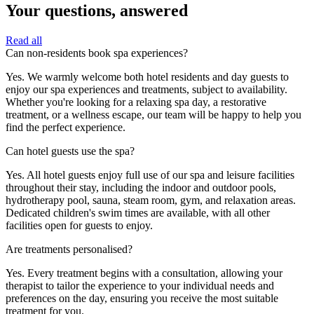
Your questions, answered​​​​‌ ‍ ​‍​‍‌‍ ‌ ​‍‌‍‍‌‌‍‌ ‌‍‍‌‌‍ ‍​‍​‍​ ‍‍​‍​‍‌ ​ ‌‍​‌‌‍ ‍‌‍‍‌‌ ‌​‌ ‍‌​‍ ‍‌‍‍‌‌‍ ​‍​‍​‍ ​​‍​‍‌‍‍​‌ ​‍‌‍‌‌‌‍‌‍​‍​‍​ ‍‍​‍​‍‌‍‍​‌ ‌​‌ ‌​‌ ​​‌ ​ ​ ‍‍​‍ ​‍ ‌‍ ​​‍ ‌‌‍​‌‌‍ ‍‌‍‌​​‍ ‌‌ ​‍​‍ ‌‌‍‍​‌‍ ‌ ‌​‌‍‌‌‌‍ ​‌ ​ ​‍ ‌‌ ​ ‌ ‌​‌ ‌‌‌‍‌​‌‍‍‌‌‍ ​‍ ‍‌ ‌‍‌‍‌‌‌ ​‍‌‍​ ‌‍‌‌‌‍ ​​‍ ‍‌‍​‌‌ ​​‌ ​​​‍ ‌‍‍‌‌‍ ‍‌ ‌​‌‍‌‌‌‍ ‍‌ ‌​​‍ ‌‍‌‌‌‍‌​‌‍‍‌‌ ‌​​‍ ‌‍ ‌‌‍ ‌‍‌​‌‍‌‌​ ‌‌ ​​‌ ​‍‌‍‌‌‌ ​ ‌‍‌‌‌‍ ‍‌ ‌​‌‍​‌‌ ‌​‌‍‍‌‌‍ ‌‍ ‍​ ‍ ‌‍‍‌‌‍‌​​ ‌​ ​‌‌‍‌‍​ ‌‌‌‍​ ​ ​ ​ ‍​‌‍​‌‌‍​‌​‍ ‌​ ‍​​ ‍​​ ‌​​ ‍​​‍ ‌​ ‌​​ ​‍‌‍‌‌‌‍‌‍​‍ ‌​ ‍‌​ ‍​​ ​​‌‍‌‌​‍ ‌​ ‌ ‌‍‌​​ ‌​‌‍‌‌‌‍​ ‌‍‌​​ ‍‌​ ‍​​ ​ ‌‍​ ‌‍​‌‌‍‌‌​ ‍ ‌ ‌​‌ ‍‌‌ ​​‌‍‌‌​ ‌‌‍‍​‌‍ ‌ ‌​‌‍‌‌‌‍ ​‌‌​ ‌‍‍‌‌ ‌​‌‍‌‌‌‌​​‌‍​‌‌‍‌ ‌‍‌‌​ ‍ ‌ ​​‌‍​‌‌ ‌​‌‍‍​​ ‌‌ ​​‌‍​‌‌‍‌ ‌‍‌‌‌​​‍‌ ‌‌‌‍‍‌‌‍ ​‌‍‌​‌‍‌‌‌ ​‍​‍‌‌​ ‌‌‌​​‍‌‌ ‌‍‍ ‌‍‌‌‌ ‍‌​‍‌‌​ ​ ‌​‌​​‍‌‌​ ​ ‌​‌​​‍‌‌​ ​‍​ ​‍​ ​‍​ ‌ ‌‍‌​​ ​​‌‍​ ​ ​ ​ ​ ‌‍‌​​ ‌​‌‍‌​​ ​ ​ ‍​​‍‌‌​ ​‍​ ​‍​‍‌‌​ ‌‌‌​‌​​‍ ‍‌‍‍​‌‍‌‌‌‍​‌‌‍‌​‌‍‍‌‌‍ ‍‌‍‌ ​ ‌‍​‍‌‍​‌‌ ​ ‌‍‌‌‌‌‌‌‌ ​‍‌‍ ​​ ‌‌‍‍​‌ ‌​‌ ‌​‌ ​​‌ ​ ​‍‌‌​ ​ ‌​​‌​‍‌‌​ ​‍‌​‌‍​‍‌‌​ ​‍‌​‌‍‌‍ ​​‍ ‌‌‍​‌‌‍ ‍‌‍‌​​‍ ‌‌ ​‍​‍ ‌‌‍‍​‌‍ ‌ ‌​‌‍‌‌‌‍ ​‌ ​ ​‍ ‌‌ ​ ‌ ‌​‌ ‌‌‌‍‌​‌‍‍‌‌‍ ​‍ ‍‌ ‌‍‌‍‌‌‌ ​‍‌‍​ ‌‍‌‌‌‍ ​​‍ ‍‌‍​‌‌ ​​‌ ​​​‍‌‍‌‍‍‌‌‍‌​​ ‌​ ​‌‌‍‌‍​ ‌‌‌‍​ ​ ​ ​ ‍​‌‍​‌‌‍​‌​‍ ‌​ ‍​​ ‍​​ ‌​​ ‍​​‍ ‌​ ‌​​ ​‍‌‍‌‌‌‍‌‍​‍ ‌​ ‍‌​ ‍​​ ​​‌‍‌‌​‍ ‌​ ‌ ‌‍‌​​ ‌​‌‍‌‌‌‍​ ‌‍‌​​ ‍‌​ ‍​​ ​ ‌‍​ ‌‍​‌‌‍‌‌​‍‌‍‌ ‌​‌ ‍‌‌ ​​‌‍‌‌​ ‌‌‍‍​‌‍ ‌ ‌​‌‍‌‌‌‍ ​‌‌​ ‌‍‍‌‌ ‌​‌‍‌‌‌‌​​‌‍​‌‌‍‌ ‌‍‌‌​‍‌‍‌ ​​‌‍​‌‌ ‌​‌‍‍​​ ‌‌ ​​‌‍​‌‌‍‌ ‌‍‌‌‌​​‍‌ ‌‌‌‍‍‌‌‍ ​‌‍‌​‌‍‌‌‌ ​‍​‍‌‌​ ‌‌‌​​‍‌‌ ‌‍‍ ‌‍‌‌‌ ‍‌​‍‌‌​ ​ ‌​‌​​‍‌‌​ ​ ‌​‌​​‍‌‌​ ​‍​ ​‍​ ​‍​ ‌ ‌‍‌​​ ​​‌‍​ ​ ​ ​ ​ ‌‍‌​​ ‌​‌‍‌​​ ​ ​ ‍​​‍‌‌​ ​‍​ ​‍​‍‌‌​ ‌‌‌​‌​​‍ ‍‌‍‍​‌‍‌‌‌‍​‌‌‍‌​‌‍‍‌‌‍ ‍‌‍‌ ​‍‌‍‌ ​​‌‍‌‌‌ ​‍‌ ​ ‌ ​​‌‍‌‌‌‍​ ‌ ‌​‌‍‍‌‌ ‌‍‌‍‌‌​ ‌‌ ​​‌ ‌‌‌‍​‍‌‍ ​‌‍‍‌‌ ​ ‌‍‍​‌‍‌‌‌‍‌​​‍​‍‌ ‌
Read all​​​​‌ ‍ ​‍​‍‌‍ ‌ ​‍‌‍‍‌‌‍‌ ‌‍‍‌‌‍ ‍​‍​‍​ ‍‍​‍​‍‌ ​ ‌‍​‌‌‍ ‍‌‍‍‌‌ ‌​‌ ‍‌​‍ ‍‌‍‍‌‌‍ ​‍​‍​‍ ​​‍​‍‌‍‍​‌ ​‍‌‍‌‌‌‍‌‍​‍​‍​ ‍‍​‍​‍‌‍‍​‌ ‌​‌ ‌​‌ ​​‌ ​ ​ ‍‍​‍ ​‍ ‌‍ ​​‍ ‌‌‍​‌‌‍ ‍‌‍‌​​‍ ‌‌ ​‍​‍ ‌‌‍‍​‌‍ ‌ ‌​‌‍‌‌‌‍ ​‌ ​ ​‍ ‌‌ ​ ‌ ‌​‌ ‌‌‌‍‌​‌‍‍‌‌‍ ​‍ ‍‌ ‌‍‌‍‌‌‌ ​‍‌‍​ ‌‍‌‌‌‍ ​​‍ ‍‌‍​‌‌ ​​‌ ​​​‍ ‌‍‍‌‌‍ ‍‌ ‌​‌‍‌‌‌‍ ‍‌ ‌​​‍ ‌‍‌‌‌‍‌​‌‍‍‌‌ ‌​​‍ ‌‍ ‌‌‍ ‌‍‌​‌‍‌‌​ ‌‌ ​​‌ ​‍‌‍‌‌‌ ​ ‌‍‌‌‌‍ ‍‌ ‌​‌‍​‌‌ ‌​‌‍‍‌‌‍ ‌‍ ‍​ ‍ ‌‍‍‌‌‍‌​​ ‌​ ​‌‌‍‌‍​ ‌‌‌‍​ ​ ​ ​ ‍​‌‍​‌‌‍​‌​‍ ‌​ ‍​​ ‍​​ ‌​​ ‍​​‍ ‌​ ‌​​ ​‍‌‍‌‌‌‍‌‍​‍ ‌​ ‍‌​ ‍​​ ​​‌‍‌‌​‍ ‌​ ‌ ‌‍‌​​ ‌​‌‍‌‌‌‍​ ‌‍‌​​ ‍‌​ ‍​​ ​ ‌‍​ ‌‍​‌‌‍‌‌​ ‍ ‌ ‌​‌ ‍‌‌ ​​‌‍‌‌​ ‌‌‍‍​‌‍ ‌ ‌​‌‍‌‌‌‍ ​‌‌​ ‌‍‍‌‌ ‌​‌‍‌‌‌‌​​‌‍​‌‌‍‌ ‌‍‌‌​ ‍ ‌ ​​‌‍​‌‌ ‌​‌‍‍​​ ‌‌ ​​‌‍​‌‌‍‌ ‌‍‌‌‌​​‍‌ ‌‌‌‍‍‌‌‍ ​‌‍‌​‌‍‌‌‌ ​‍​‍‌‌​ ‌‌‌​​‍‌‌ ‌‍‍ ‌‍‌‌‌ ‍‌​‍‌‌​ ​ ‌​‌​​‍‌‌​ ​ ‌​‌​​‍‌‌​ ​‍​ ​‍​ ​‍​ ‌ ‌‍‌​​ ​​‌‍​ ​ ​ ​ ​ ‌‍‌​​ ‌​‌‍‌​​ ​ ​ ‍​​‍‌‌​ ​‍​ ​‍​‍‌‌​ ‌‌‌​‌​​‍ ‍‌ ​ ‌‍‌‌‌‍​ ‌‍ ‌‍ ‍‌‍‌​‌‍​‌‌ ​‍‌ ‍‌‌​​ ‌ ‌​‌‍​‌​‍ ‍‌‍ ​‌‍​‌‌‍​‍‌‍‌‌‌‍ ​​ ‌‍​‍‌‍​‌‌ ​ ‌‍‌‌‌‌‌‌‌ ​‍‌‍ ​​ ‌‌‍‍​‌ ‌​‌ ‌​‌ ​​‌ ​ ​‍‌‌​ ​ ‌​​‌​‍‌‌​ ​‍‌​‌‍​‍‌‌​ ​‍‌​‌‍‌‍ ​​‍ ‌‌‍​‌‌‍ ‍‌‍‌​​‍ ‌‌ ​‍​‍ ‌‌‍‍​‌‍ ‌ ‌​‌‍‌‌‌‍ ​‌ ​ ​‍ ‌‌ ​ ‌ ‌​‌ ‌‌‌‍‌​‌‍‍‌‌‍ ​‍ ‍‌ ‌‍‌‍‌‌‌ ​‍‌‍​ ‌‍‌‌‌‍ ​​‍ ‍‌‍​‌‌ ​​‌ ​​​‍‌‍‌‍‍‌‌‍‌​​ ‌​ ​‌‌‍‌‍​ ‌‌‌‍​ ​ ​ ​ ‍​‌‍​‌‌‍​‌​‍ ‌​ ‍​​ ‍​​ ‌​​ ‍​​‍ ‌​ ‌​​ ​‍‌‍‌‌‌‍‌‍​‍ ‌​ ‍‌​ ‍​​ ​​‌‍‌‌​‍ ‌​ ‌ ‌‍‌​​ ‌​‌‍‌‌‌‍​ ‌‍‌​​ ‍‌​ ‍​​ ​ ‌‍​ ‌‍​‌‌‍‌‌​‍‌‍‌ ‌​‌ ‍‌‌ ​​‌‍‌‌​ ‌‌‍‍​‌‍ ‌ ‌​‌‍‌‌‌‍ ​‌‌​ ‌‍‍‌‌ ‌​‌‍‌‌‌‌​​‌‍​‌‌‍‌ ‌‍‌‌​‍‌‍‌ ​​‌‍​‌‌ ‌​‌‍‍​​ ‌‌ ​​‌‍​‌‌‍‌ ‌‍‌‌‌​​‍‌ ‌‌‌‍‍‌‌‍ ​‌‍‌​‌‍‌‌‌ ​‍​‍‌‌​ ‌‌‌​​‍‌‌ ‌‍‍ ‌‍‌‌‌ ‍‌​‍‌‌​ ​ ‌​‌​​‍‌‌​ ​ ‌​‌​​‍‌‌​ ​‍​ ​‍​ ​‍​ ‌ ‌‍‌​​ ​​‌‍​ ​ ​ ​ ​ ‌‍‌​​ ‌​‌‍‌​​ ​ ​ ‍​​‍‌‌​ ​‍​ ​‍​‍‌‌​ ‌‌‌​‌​​‍ ‍‌ ​ ‌‍‌‌‌‍​ ‌‍ ‌‍ ‍‌‍‌​‌‍​‌‌ ​‍‌ ‍‌‌​​ ‌ ‌​‌‍​‌​‍ ‍‌‍ ​‌‍​‌‌‍​‍‌‍‌‌‌‍ ​​‍‌‍‌ ​​‌‍‌‌‌ ​‍‌ ​ ‌ ​​‌‍‌‌‌‍​ ‌ ‌​‌‍‍‌‌ ‌‍‌‍‌‌​ ‌‌ ​​‌ ‌‌‌‍​‍‌‍ ​‌‍‍‌‌ ​ ‌‍‍​‌‍‌‌‌‍‌​​‍​‍‌ ‌
Can non-residents book spa experiences?​​​​‌ ‍ ​‍​‍‌‍ ‌ ​‍‌‍‍‌‌‍‌ ‌‍‍‌‌‍ ‍​‍​‍​ ‍‍​‍​‍‌ ​ ‌‍​‌‌‍ ‍‌‍‍‌‌ ‌​‌ ‍‌​‍ ‍‌‍‍‌‌‍ ​‍​‍​‍ ​​‍​‍‌‍‍​‌ ​‍‌‍‌‌‌‍‌‍​‍​‍​ ‍‍​‍​‍‌‍‍​‌ ‌​‌ ‌​‌ ​​‌ ​ ​ ‍‍​‍ ​‍ ‌‍ ​​‍ ‌‌‍​‌‌‍ ‍‌‍‌​​‍ ‌‌ ​‍​‍ ‌‌‍‍​‌‍ ‌ ‌​‌‍‌‌‌‍ ​‌ ​ ​‍ ‌‌ ​ ‌ ‌​‌ ‌‌‌‍‌​‌‍‍‌‌‍ ​‍ ‍‌ ‌‍‌‍‌‌‌ ​‍‌‍​ ‌‍‌‌‌‍ ​​‍ ‍‌‍​‌‌ ​​‌ ​​​‍ ‌‍‍‌‌‍ ‍‌ ‌​‌‍‌‌‌‍ ‍‌ ‌​​‍ ‌‍‌‌‌‍‌​‌‍‍‌‌ ‌​​‍ ‌‍ ‌‌‍ ‌‍‌​‌‍‌‌​ ‌‌ ​​‌ ​‍‌‍‌‌‌ ​ ‌‍‌‌‌‍ ‍‌ ‌​‌‍​‌‌ ‌​‌‍‍‌‌‍ ‌‍ ‍​ ‍ ‌‍‍‌‌‍‌​​ ‌​ ​​​ ​ ‌‍‌‍​ ‍‌​ ​‌​ ​​​ ‍​​ ‌‍​‍ ‌‌‍‌​‌‍‌‍​ ‌‌‌‍‌​​‍ ‌​ ‌​​ ​‍‌‍‌‍‌‍‌​​‍ ‌​ ‍​​ ​‌​ ‌‍‌‍​‌​‍ ‌​ ‌‌​ ‌‍​ ‌ ​ ‍​​ ‌ ‌‍​‌‌‍​‍​ ​ ​ ‍​​ ‍​​ ‍​‌‍​ ​ ‍ ‌ ‌​‌ ‍‌‌ ​​‌‍‌‌​ ‌‌‍‍​‌‍ ‌ ‌​‌‍‌‌‌‍ ​‌​‌‍‌‍​‌‌ ​‌​ ‍ ‌ ​​‌‍​‌‌ ‌​‌‍‍​​ ‌‌ ​‌‌ ‌‌‌‍‌‌‌ ​ ‌ ‌​‌‍‍‌‌‍ ‌‍ ‍​ ‌‍​‍‌‍​‌‌ ​ ‌‍‌‌‌‌‌‌‌ ​‍‌‍ ​​ ‌‌‍‍​‌ ‌​‌ ‌​‌ ​​‌ ​ ​‍‌‌​ ​ ‌​​‌​‍‌‌​ ​‍‌​‌‍​‍‌‌​ ​‍‌​‌‍‌‍ ​​‍ ‌‌‍​‌‌‍ ‍‌‍‌​​‍ ‌‌ ​‍​‍ ‌‌‍‍​‌‍ ‌ ‌​‌‍‌‌‌‍ ​‌ ​ ​‍ ‌‌ ​ ‌ ‌​‌ ‌‌‌‍‌​‌‍‍‌‌‍ ​‍ ‍‌ ‌‍‌‍‌‌‌ ​‍‌‍​ ‌‍‌‌‌‍ ​​‍ ‍‌‍​‌‌ ​​‌ ​​​‍‌‍‌‍‍‌‌‍‌​​ ‌​ ​​​ ​ ‌‍‌‍​ ‍‌​ ​‌​ ​​​ ‍​​ ‌‍​‍ ‌‌‍‌​‌‍‌‍​ ‌‌‌‍‌​​‍ ‌​ ‌​​ ​‍‌‍‌‍‌‍‌​​‍ ‌​ ‍​​ ​‌​ ‌‍‌‍​‌​‍ ‌​ ‌‌​ ‌‍​ ‌ ​ ‍​​ ‌ ‌‍​‌‌‍​‍​ ​ ​ ‍​​ ‍​​ ‍​‌‍​ ​‍‌‍‌ ‌​‌ ‍‌‌ ​​‌‍‌‌​ ‌‌‍‍​‌‍ ‌ ‌​‌‍‌‌‌‍ ​‌​‌‍‌‍​‌‌ ​‌​‍‌‍‌ ​​‌‍​‌‌ ‌​‌‍‍​​ ‌‌ ​‌‌ ‌‌‌‍‌‌‌ ​ ‌ ‌​‌‍‍‌‌‍ ‌‍ ‍​‍‌‍‌ ​​‌‍‌‌‌ ​‍‌ ​ ‌ ​​‌‍‌‌‌‍​ ‌ ‌​‌‍‍‌‌ ‌‍‌‍‌‌​ ‌‌ ​​‌ ‌‌‌‍​‍‌‍ ​‌‍‍‌‌ ​ ‌‍‍​‌‍‌‌‌‍‌​​‍​‍‌ ‌
Yes. We warmly welcome both hotel residents and day guests to
enjoy our spa experiences and treatments, subject to availability.
Whether you're looking for a relaxing spa day, a restorative
treatment, or a wellness escape, our team will be happy to help you
find the perfect experience.​​​​‌ ‍ ​‍​‍‌‍ ‌ ​‍‌‍‍‌‌‍‌ ‌‍‍‌‌‍ ‍​‍​‍​ ‍‍​‍​‍‌ ​ ‌‍​‌‌‍ ‍‌‍‍‌‌ ‌​‌ ‍‌​‍ ‍‌‍‍‌‌‍ ​‍​‍​‍ ​​‍​‍‌‍‍​‌ ​‍‌‍‌‌‌‍‌‍​‍​‍​ ‍‍​‍​‍‌‍‍​‌ ‌​‌ ‌​‌ ​​‌ ​ ​ ‍‍​‍ ​‍ ‌‍ ​​‍ ‌‌‍​‌‌‍ ‍‌‍‌​​‍ ‌‌ ​‍​‍ ‌‌‍‍​‌‍ ‌ ‌​‌‍‌‌‌‍ ​‌ ​ ​‍ ‌‌ ​ ‌ ‌​‌ ‌‌‌‍‌​‌‍‍‌‌‍ ​‍ ‍‌ ‌‍‌‍‌‌‌ ​‍‌‍​ ‌‍‌‌‌‍ ​​‍ ‍‌‍​‌‌ ​​‌ ​​​‍ ‌‍‍‌‌‍ ‍‌ ‌​‌‍‌‌‌‍ ‍‌ ‌​​‍ ‌‍‌‌‌‍‌​‌‍‍‌‌ ‌​​‍ ‌‍ ‌‌‍ ‌‍‌​‌‍‌‌​ ‌‌ ​​‌ ​‍‌‍‌‌‌ ​ ‌‍‌‌‌‍ ‍‌ ‌​‌‍​‌‌ ‌​‌‍‍‌‌‍ ‌‍ ‍​ ‍ ‌‍‍‌‌‍‌​​ ‌​ ​​​ ​ ‌‍‌‍​ ‍‌​ ​‌​ ​​​ ‍​​ ‌‍​‍ ‌‌‍‌​‌‍‌‍​ ‌‌‌‍‌​​‍ ‌​ ‌​​ ​‍‌‍‌‍‌‍‌​​‍ ‌​ ‍​​ ​‌​ ‌‍‌‍​‌​‍ ‌​ ‌‌​ ‌‍​ ‌ ​ ‍​​ ‌ ‌‍​‌‌‍​‍​ ​ ​ ‍​​ ‍​​ ‍​‌‍​ ​ ‍ ‌ ‌​‌ ‍‌‌ ​​‌‍‌‌​ ‌‌‍‍​‌‍ ‌ ‌​‌‍‌‌‌‍ ​‌​‌‍‌‍​‌‌ ​‌​ ‍ ‌ ​​‌‍​‌‌ ‌​‌‍‍​​ ‌‌‍​‌‌‍ ‍‌ ​ ‌ ‌ ‌‍‌‌‌ ​‍​‍‌‌​ ‌‌‌​​‍‌‌ ‌‍‍ ‌‍‌‌‌ ‍‌​‍‌‌​ ​ ‌​‌​​‍‌‌​ ​ ‌​‌​​‍‌‌​ ​‍​ ​‍‌‍​ ​ ‌‌​ ​‍‌‍​‍‌‍​‌​ ​‍​ ‍​​ ‌ ‌‍‌‌‌‍​ ‌‍​ ​ ‌​​‍‌‌​ ​‍​ ​‍​‍‌‌​ ‌‌‌​‌​​‍ ‍‌‍​ ‌‍‍​‌‍‍‌‌‍ ​‌‍‌​‌ ​‍‌‍‌‌‌‍ ‍​‍‌‌​ ‌‌‌​​‍‌‌ ‌‍‍ ‌‍‌‌‌ ‍‌​‍‌‌​ ​ ‌​‌​​‍‌‌​ ​ ‌​‌​​‍‌‌​ ​‍​ ​‍​ ​ ​ ‍‌​ ​‌​ ‌ ​ ‍​​ ‍‌​ ‌​​ ‍‌​ ​‌​ ‌​‌‍​‍​ ‌‌​‍‌‌​ ​‍​ ​‍​‍‌‌​ ‌‌‌​‌​​‍ ‍‌ ‌​‌‍‌‌‌ ‍​‌ ‌​​ ‌‍​‍‌‍​‌‌ ​ ‌‍‌‌‌‌‌‌‌ ​‍‌‍ ​​ ‌‌‍‍​‌ ‌​‌ ‌​‌ ​​‌ ​ ​‍‌‌​ ​ ‌​​‌​‍‌‌​ ​‍‌​‌‍​‍‌‌​ ​‍‌​‌‍‌‍ ​​‍ ‌‌‍​‌‌‍ ‍‌‍‌​​‍ ‌‌ ​‍​‍ ‌‌‍‍​‌‍ ‌ ‌​‌‍‌‌‌‍ ​‌ ​ ​‍ ‌‌ ​ ‌ ‌​‌ ‌‌‌‍‌​‌‍‍‌‌‍ ​‍ ‍‌ ‌‍‌‍‌‌‌ ​‍‌‍​ ‌‍‌‌‌‍ ​​‍ ‍‌‍​‌‌ ​​‌ ​​​‍‌‍‌‍‍‌‌‍‌​​ ‌​ ​​​ ​ ‌‍‌‍​ ‍‌​ ​‌​ ​​​ ‍​​ ‌‍​‍ ‌‌‍‌​‌‍‌‍​ ‌‌‌‍‌​​‍ ‌​ ‌​​ ​‍‌‍‌‍‌‍‌​​‍ ‌​ ‍​​ ​‌​ ‌‍‌‍​‌​‍ ‌​ ‌‌​ ‌‍​ ‌ ​ ‍​​ ‌ ‌‍​‌‌‍​‍​ ​ ​ ‍​​ ‍​​ ‍​‌‍​ ​‍‌‍‌ ‌​‌ ‍‌‌ ​​‌‍‌‌​ ‌‌‍‍​‌‍ ‌ ‌​‌‍‌‌‌‍ ​‌​‌‍‌‍​‌‌ ​‌​‍‌‍‌ ​​‌‍​‌‌ ‌​‌‍‍​​ ‌‌‍​‌‌‍ ‍‌ ​ ‌ ‌ ‌‍‌‌‌ ​‍​‍‌‌​ ‌‌‌​​‍‌‌ ‌‍‍ ‌‍‌‌‌ ‍‌​‍‌‌​ ​ ‌​‌​​‍‌‌​ ​ ‌​‌​​‍‌‌​ ​‍​ ​‍‌‍​ ​ ‌‌​ ​‍‌‍​‍‌‍​‌​ ​‍​ ‍​​ ‌ ‌‍‌‌‌‍​ ‌‍​ ​ ‌​​‍‌‌​ ​‍​ ​‍​‍‌‌​ ‌‌‌​‌​​‍ ‍‌‍​ ‌‍‍​‌‍‍‌‌‍ ​‌‍‌​‌ ​‍‌‍‌‌‌‍ ‍​‍‌‌​ ‌‌‌​​‍‌‌ ‌‍‍ ‌‍‌‌‌ ‍‌​‍‌‌​ ​ ‌​‌​​‍‌‌​ ​ ‌​‌​​‍‌‌​ ​‍​ ​‍​ ​ ​ ‍‌​ ​‌​ ‌ ​ ‍​​ ‍‌​ ‌​​ ‍‌​ ​‌​ ‌​‌‍​‍​ ‌‌​‍‌‌​ ​‍​ ​‍​‍‌‌​ ‌‌‌​‌​​‍ ‍‌ ‌​‌‍‌‌‌ ‍​‌ ‌​​‍‌‍‌ ​​‌‍‌‌‌ ​‍‌ ​ ‌ ​​‌‍‌‌‌‍​ ‌ ‌​‌‍‍‌‌ ‌‍‌‍‌‌​ ‌‌ ​​‌ ‌‌‌‍​‍‌‍ ​‌‍‍‌‌ ​ ‌‍‍​‌‍‌‌‌‍‌​​‍​‍‌ ‌
Can hotel guests use the spa?​​​​‌ ‍ ​‍​‍‌‍ ‌ ​‍‌‍‍‌‌‍‌ ‌‍‍‌‌‍ ‍​‍​‍​ ‍‍​‍​‍‌ ​ ‌‍​‌‌‍ ‍‌‍‍‌‌ ‌​‌ ‍‌​‍ ‍‌‍‍‌‌‍ ​‍​‍​‍ ​​‍​‍‌‍‍​‌ ​‍‌‍‌‌‌‍‌‍​‍​‍​ ‍‍​‍​‍‌‍‍​‌ ‌​‌ ‌​‌ ​​‌ ​ ​ ‍‍​‍ ​‍ ‌‍ ​​‍ ‌‌‍​‌‌‍ ‍‌‍‌​​‍ ‌‌ ​‍​‍ ‌‌‍‍​‌‍ ‌ ‌​‌‍‌‌‌‍ ​‌ ​ ​‍ ‌‌ ​ ‌ ‌​‌ ‌‌‌‍‌​‌‍‍‌‌‍ ​‍ ‍‌ ‌‍‌‍‌‌‌ ​‍‌‍​ ‌‍‌‌‌‍ ​​‍ ‍‌‍​‌‌ ​​‌ ​​​‍ ‌‍‍‌‌‍ ‍‌ ‌​‌‍‌‌‌‍ ‍‌ ‌​​‍ ‌‍‌‌‌‍‌​‌‍‍‌‌ ‌​​‍ ‌‍ ‌‌‍ ‌‍‌​‌‍‌‌​ ‌‌ ​​‌ ​‍‌‍‌‌‌ ​ ‌‍‌‌‌‍ ‍‌ ‌​‌‍​‌‌ ‌​‌‍‍‌‌‍ ‌‍ ‍​ ‍ ‌‍‍‌‌‍‌​​ ‌‌‍​‍​ ​‌‌‍‌​‌‍​‍​ ​​​ ‌‌​ ‍‌​ ​ ​‍ ‌‌‍‌‍‌‍‌‌​ ‌​​ ​​​‍ ‌​ ‌​​ ‌‍‌‍‌​​ ‌‌​‍ ‌‌‍​‌‌‍‌​‌‍​‌‌‍‌‍​‍ ‌​ ‌‌​ ​‌​ ‌‍‌‍​ ​ ‍‌​ ‌​​ ‌ ​ ​​​ ​​​ ​​​ ‌ ​ ​‌​ ‍ ‌ ‌​‌ ‍‌‌ ​​‌‍‌‌​ ‌‌‍‍​‌‍ ‌ ‌​‌‍‌‌‌‍ ​‌​‌‍‌‍​‌‌ ​‌​ ‍ ‌ ​​‌‍​‌‌ ‌​‌‍‍​​ ‌‌ ​‌‌ ‌‌‌‍‌‌‌ ​ ‌ ‌​‌‍‍‌‌‍ ‌‍ ‍​ ‌‍​‍‌‍​‌‌ ​ ‌‍‌‌‌‌‌‌‌ ​‍‌‍ ​​ ‌‌‍‍​‌ ‌​‌ ‌​‌ ​​‌ ​ ​‍‌‌​ ​ ‌​​‌​‍‌‌​ ​‍‌​‌‍​‍‌‌​ ​‍‌​‌‍‌‍ ​​‍ ‌‌‍​‌‌‍ ‍‌‍‌​​‍ ‌‌ ​‍​‍ ‌‌‍‍​‌‍ ‌ ‌​‌‍‌‌‌‍ ​‌ ​ ​‍ ‌‌ ​ ‌ ‌​‌ ‌‌‌‍‌​‌‍‍‌‌‍ ​‍ ‍‌ ‌‍‌‍‌‌‌ ​‍‌‍​ ‌‍‌‌‌‍ ​​‍ ‍‌‍​‌‌ ​​‌ ​​​‍‌‍‌‍‍‌‌‍‌​​ ‌‌‍​‍​ ​‌‌‍‌​‌‍​‍​ ​​​ ‌‌​ ‍‌​ ​ ​‍ ‌‌‍‌‍‌‍‌‌​ ‌​​ ​​​‍ ‌​ ‌​​ ‌‍‌‍‌​​ ‌‌​‍ ‌‌‍​‌‌‍‌​‌‍​‌‌‍‌‍​‍ ‌​ ‌‌​ ​‌​ ‌‍‌‍​ ​ ‍‌​ ‌​​ ‌ ​ ​​​ ​​​ ​​​ ‌ ​ ​‌​‍‌‍‌ ‌​‌ ‍‌‌ ​​‌‍‌‌​ ‌‌‍‍​‌‍ ‌ ‌​‌‍‌‌‌‍ ​‌​‌‍‌‍​‌‌ ​‌​‍‌‍‌ ​​‌‍​‌‌ ‌​‌‍‍​​ ‌‌ ​‌‌ ‌‌‌‍‌‌‌ ​ ‌ ‌​‌‍‍‌‌‍ ‌‍ ‍​‍‌‍‌ ​​‌‍‌‌‌ ​‍‌ ​ ‌ ​​‌‍‌‌‌‍​ ‌ ‌​‌‍‍‌‌ ‌‍‌‍‌‌​ ‌‌ ​​‌ ‌‌‌‍​‍‌‍ ​‌‍‍‌‌ ​ ‌‍‍​‌‍‌‌‌‍‌​​‍​‍‌ ‌
Yes. All hotel guests enjoy full use of our spa and leisure facilities
throughout their stay, including the indoor and outdoor pools,
hydrotherapy pool, sauna, steam room, gym, and relaxation areas.
Dedicated children's swim times are available, with all other
facilities open for guests to enjoy.​​​​‌ ‍ ​‍​‍‌‍ ‌ ​‍‌‍‍‌‌‍‌ ‌‍‍‌‌‍ ‍​‍​‍​ ‍‍​‍​‍‌ ​ ‌‍​‌‌‍ ‍‌‍‍‌‌ ‌​‌ ‍‌​‍ ‍‌‍‍‌‌‍ ​‍​‍​‍ ​​‍​‍‌‍‍​‌ ​‍‌‍‌‌‌‍‌‍​‍​‍​ ‍‍​‍​‍‌‍‍​‌ ‌​‌ ‌​‌ ​​‌ ​ ​ ‍‍​‍ ​‍ ‌‍ ​​‍ ‌‌‍​‌‌‍ ‍‌‍‌​​‍ ‌‌ ​‍​‍ ‌‌‍‍​‌‍ ‌ ‌​‌‍‌‌‌‍ ​‌ ​ ​‍ ‌‌ ​ ‌ ‌​‌ ‌‌‌‍‌​‌‍‍‌‌‍ ​‍ ‍‌ ‌‍‌‍‌‌‌ ​‍‌‍​ ‌‍‌‌‌‍ ​​‍ ‍‌‍​‌‌ ​​‌ ​​​‍ ‌‍‍‌‌‍ ‍‌ ‌​‌‍‌‌‌‍ ‍‌ ‌​​‍ ‌‍‌‌‌‍‌​‌‍‍‌‌ ‌​​‍ ‌‍ ‌‌‍ ‌‍‌​‌‍‌‌​ ‌‌ ​​‌ ​‍‌‍‌‌‌ ​ ‌‍‌‌‌‍ ‍‌ ‌​‌‍​‌‌ ‌​‌‍‍‌‌‍ ‌‍ ‍​ ‍ ‌‍‍‌‌‍‌​​ ‌‌‍​‍​ ​‌‌‍‌​‌‍​‍​ ​​​ ‌‌​ ‍‌​ ​ ​‍ ‌‌‍‌‍‌‍‌‌​ ‌​​ ​​​‍ ‌​ ‌​​ ‌‍‌‍‌​​ ‌‌​‍ ‌‌‍​‌‌‍‌​‌‍​‌‌‍‌‍​‍ ‌​ ‌‌​ ​‌​ ‌‍‌‍​ ​ ‍‌​ ‌​​ ‌ ​ ​​​ ​​​ ​​​ ‌ ​ ​‌​ ‍ ‌ ‌​‌ ‍‌‌ ​​‌‍‌‌​ ‌‌‍‍​‌‍ ‌ ‌​‌‍‌‌‌‍ ​‌​‌‍‌‍​‌‌ ​‌​ ‍ ‌ ​​‌‍​‌‌ ‌​‌‍‍​​ ‌‌‍​‌‌‍ ‍‌ ​ ‌ ‌ ‌‍‌‌‌ ​‍​‍‌‌​ ‌‌‌​​‍‌‌ ‌‍‍ ‌‍‌‌‌ ‍‌​‍‌‌​ ​ ‌​‌​​‍‌‌​ ​ ‌​‌​​‍‌‌​ ​‍​ ​‍​ ‌‌​ ‌‍​ ‌‌​ ‍‌‌‍​ ‌‍​‍‌‍‌‍​ ‌‌​ ‌‌​ ‌‍​ ‍​​ ​‌​‍‌‌​ ​‍​ ​‍​‍‌‌​ ‌‌‌​‌​​‍ ‍‌‍​ ‌‍‍​‌‍‍‌‌‍ ​‌‍‌​‌ ​‍‌‍‌‌‌‍ ‍​‍‌‌​ ‌‌‌​​‍‌‌ ‌‍‍ ‌‍‌‌‌ ‍‌​‍‌‌​ ​ ‌​‌​​‍‌‌​ ​ ‌​‌​​‍‌‌​ ​‍​ ​‍​ ​‌​ ‍‌‌‍‌‍‌‍‌‌‌‍‌​​ ‌‍​ ​‍​ ​‍​ ‌‍‌‍‌‌‌‍​‍​ ​​​‍‌‌​ ​‍​ ​‍​‍‌‌​ ‌‌‌​‌​​‍ ‍‌ ‌​‌‍‌‌‌ ‍​‌ ‌​​ ‌‍​‍‌‍​‌‌ ​ ‌‍‌‌‌‌‌‌‌ ​‍‌‍ ​​ ‌‌‍‍​‌ ‌​‌ ‌​‌ ​​‌ ​ ​‍‌‌​ ​ ‌​​‌​‍‌‌​ ​‍‌​‌‍​‍‌‌​ ​‍‌​‌‍‌‍ ​​‍ ‌‌‍​‌‌‍ ‍‌‍‌​​‍ ‌‌ ​‍​‍ ‌‌‍‍​‌‍ ‌ ‌​‌‍‌‌‌‍ ​‌ ​ ​‍ ‌‌ ​ ‌ ‌​‌ ‌‌‌‍‌​‌‍‍‌‌‍ ​‍ ‍‌ ‌‍‌‍‌‌‌ ​‍‌‍​ ‌‍‌‌‌‍ ​​‍ ‍‌‍​‌‌ ​​‌ ​​​‍‌‍‌‍‍‌‌‍‌​​ ‌‌‍​‍​ ​‌‌‍‌​‌‍​‍​ ​​​ ‌‌​ ‍‌​ ​ ​‍ ‌‌‍‌‍‌‍‌‌​ ‌​​ ​​​‍ ‌​ ‌​​ ‌‍‌‍‌​​ ‌‌​‍ ‌‌‍​‌‌‍‌​‌‍​‌‌‍‌‍​‍ ‌​ ‌‌​ ​‌​ ‌‍‌‍​ ​ ‍‌​ ‌​​ ‌ ​ ​​​ ​​​ ​​​ ‌ ​ ​‌​‍‌‍‌ ‌​‌ ‍‌‌ ​​‌‍‌‌​ ‌‌‍‍​‌‍ ‌ ‌​‌‍‌‌‌‍ ​‌​‌‍‌‍​‌‌ ​‌​‍‌‍‌ ​​‌‍​‌‌ ‌​‌‍‍​​ ‌‌‍​‌‌‍ ‍‌ ​ ‌ ‌ ‌‍‌‌‌ ​‍​‍‌‌​ ‌‌‌​​‍‌‌ ‌‍‍ ‌‍‌‌‌ ‍‌​‍‌‌​ ​ ‌​‌​​‍‌‌​ ​ ‌​‌​​‍‌‌​ ​‍​ ​‍​ ‌‌​ ‌‍​ ‌‌​ ‍‌‌‍​ ‌‍​‍‌‍‌‍​ ‌‌​ ‌‌​ ‌‍​ ‍​​ ​‌​‍‌‌​ ​‍​ ​‍​‍‌‌​ ‌‌‌​‌​​‍ ‍‌‍​ ‌‍‍​‌‍‍‌‌‍ ​‌‍‌​‌ ​‍‌‍‌‌‌‍ ‍​‍‌‌​ ‌‌‌​​‍‌‌ ‌‍‍ ‌‍‌‌‌ ‍‌​‍‌‌​ ​ ‌​‌​​‍‌‌​ ​ ‌​‌​​‍‌‌​ ​‍​ ​‍​ ​‌​ ‍‌‌‍‌‍‌‍‌‌‌‍‌​​ ‌‍​ ​‍​ ​‍​ ‌‍‌‍‌‌‌‍​‍​ ​​​‍‌‌​ ​‍​ ​‍​‍‌‌​ ‌‌‌​‌​​‍ ‍‌ ‌​‌‍‌‌‌ ‍​‌ ‌​​‍‌‍‌ ​​‌‍‌‌‌ ​‍‌ ​ ‌ ​​‌‍‌‌‌‍​ ‌ ‌​‌‍‍‌‌ ‌‍‌‍‌‌​ ‌‌ ​​‌ ‌‌‌‍​‍‌‍ ​‌‍‍‌‌ ​ ‌‍‍​‌‍‌‌‌‍‌​​‍​‍‌ ‌
Are treatments personalised?​​​​‌ ‍ ​‍​‍‌‍ ‌ ​‍‌‍‍‌‌‍‌ ‌‍‍‌‌‍ ‍​‍​‍​ ‍‍​‍​‍‌ ​ ‌‍​‌‌‍ ‍‌‍‍‌‌ ‌​‌ ‍‌​‍ ‍‌‍‍‌‌‍ ​‍​‍​‍ ​​‍​‍‌‍‍​‌ ​‍‌‍‌‌‌‍‌‍​‍​‍​ ‍‍​‍​‍‌‍‍​‌ ‌​‌ ‌​‌ ​​‌ ​ ​ ‍‍​‍ ​‍ ‌‍ ​​‍ ‌‌‍​‌‌‍ ‍‌‍‌​​‍ ‌‌ ​‍​‍ ‌‌‍‍​‌‍ ‌ ‌​‌‍‌‌‌‍ ​‌ ​ ​‍ ‌‌ ​ ‌ ‌​‌ ‌‌‌‍‌​‌‍‍‌‌‍ ​‍ ‍‌ ‌‍‌‍‌‌‌ ​‍‌‍​ ‌‍‌‌‌‍ ​​‍ ‍‌‍​‌‌ ​​‌ ​​​‍ ‌‍‍‌‌‍ ‍‌ ‌​‌‍‌‌‌‍ ‍‌ ‌​​‍ ‌‍‌‌‌‍‌​‌‍‍‌‌ ‌​​‍ ‌‍ ‌‌‍ ‌‍‌​‌‍‌‌​ ‌‌ ​​‌ ​‍‌‍‌‌‌ ​ ‌‍‌‌‌‍ ‍‌ ‌​‌‍​‌‌ ‌​‌‍‍‌‌‍ ‌‍ ‍​ ‍ ‌‍‍‌‌‍‌​​ ‌​ ​​‌‍‌‌‌‍‌‍​ ‌​‌‍‌‍​ ​‍​ ‌‍‌‍‌‍​‍ ‌​ ​​​ ​‍​ ​‍​ ‌‍​‍ ‌​ ‌​​ ‌ ​ ‌​​ ‌‌​‍ ‌​ ‍‌‌‍​ ​ ​‍​ ‌ ​‍ ‌​ ‌‍‌‍‌​​ ‌‌‌‍‌‌​ ‍​‌‍​ ​ ‌‌‌‍​‍​ ‍​​ ‍‌​ ​ ‌‍​ ​ ‍ ‌ ‌​‌ ‍‌‌ ​​‌‍‌‌​ ‌‌‍‍​‌‍ ‌ ‌​‌‍‌‌‌‍ ​‌​‌‍‌‍​‌‌ ​‌​ ‍ ‌ ​​‌‍​‌‌ ‌​‌‍‍​​ ‌‌ ​‌‌ ‌‌‌‍‌‌‌ ​ ‌ ‌​‌‍‍‌‌‍ ‌‍ ‍​ ‌‍​‍‌‍​‌‌ ​ ‌‍‌‌‌‌‌‌‌ ​‍‌‍ ​​ ‌‌‍‍​‌ ‌​‌ ‌​‌ ​​‌ ​ ​‍‌‌​ ​ ‌​​‌​‍‌‌​ ​‍‌​‌‍​‍‌‌​ ​‍‌​‌‍‌‍ ​​‍ ‌‌‍​‌‌‍ ‍‌‍‌​​‍ ‌‌ ​‍​‍ ‌‌‍‍​‌‍ ‌ ‌​‌‍‌‌‌‍ ​‌ ​ ​‍ ‌‌ ​ ‌ ‌​‌ ‌‌‌‍‌​‌‍‍‌‌‍ ​‍ ‍‌ ‌‍‌‍‌‌‌ ​‍‌‍​ ‌‍‌‌‌‍ ​​‍ ‍‌‍​‌‌ ​​‌ ​​​‍‌‍‌‍‍‌‌‍‌​​ ‌​ ​​‌‍‌‌‌‍‌‍​ ‌​‌‍‌‍​ ​‍​ ‌‍‌‍‌‍​‍ ‌​ ​​​ ​‍​ ​‍​ ‌‍​‍ ‌​ ‌​​ ‌ ​ ‌​​ ‌‌​‍ ‌​ ‍‌‌‍​ ​ ​‍​ ‌ ​‍ ‌​ ‌‍‌‍‌​​ ‌‌‌‍‌‌​ ‍​‌‍​ ​ ‌‌‌‍​‍​ ‍​​ ‍‌​ ​ ‌‍​ ​‍‌‍‌ ‌​‌ ‍‌‌ ​​‌‍‌‌​ ‌‌‍‍​‌‍ ‌ ‌​‌‍‌‌‌‍ ​‌​‌‍‌‍​‌‌ ​‌​‍‌‍‌ ​​‌‍​‌‌ ‌​‌‍‍​​ ‌‌ ​‌‌ ‌‌‌‍‌‌‌ ​ ‌ ‌​‌‍‍‌‌‍ ‌‍ ‍​‍‌‍‌ ​​‌‍‌‌‌ ​‍‌ ​ ‌ ​​‌‍‌‌‌‍​ ‌ ‌​‌‍‍‌‌ ‌‍‌‍‌‌​ ‌‌ ​​‌ ‌‌‌‍​‍‌‍ ​‌‍‍‌‌ ​ ‌‍‍​‌‍‌‌‌‍‌​​‍​‍‌ ‌
Yes. Every treatment begins with a consultation, allowing your
therapist to tailor the experience to your individual needs and
preferences on the day, ensuring you receive the most suitable
treatment for you.​​​​‌ ‍ ​‍​‍‌‍ ‌ ​‍‌‍‍‌‌‍‌ ‌‍‍‌‌‍ ‍​‍​‍​ ‍‍​‍​‍‌ ​ ‌‍​‌‌‍ ‍‌‍‍‌‌ ‌​‌ ‍‌​‍ ‍‌‍‍‌‌‍ ​‍​‍​‍ ​​‍​‍‌‍‍​‌ ​‍‌‍‌‌‌‍‌‍​‍​‍​ ‍‍​‍​‍‌‍‍​‌ ‌​‌ ‌​‌ ​​‌ ​ ​ ‍‍​‍ ​‍ ‌‍ ​​‍ ‌‌‍​‌‌‍ ‍‌‍‌​​‍ ‌‌ ​‍​‍ ‌‌‍‍​‌‍ ‌ ‌​‌‍‌‌‌‍ ​‌ ​ ​‍ ‌‌ ​ ‌ ‌​‌ ‌‌‌‍‌​‌‍‍‌‌‍ ​‍ ‍‌ ‌‍‌‍‌‌‌ ​‍‌‍​ ‌‍‌‌‌‍ ​​‍ ‍‌‍​‌‌ ​​‌ ​​​‍ ‌‍‍‌‌‍ ‍‌ ‌​‌‍‌‌‌‍ ‍‌ ‌​​‍ ‌‍‌‌‌‍‌​‌‍‍‌‌ ‌​​‍ ‌‍ ‌‌‍ ‌‍‌​‌‍‌‌​ ‌‌ ​​‌ ​‍‌‍‌‌‌ ​ ‌‍‌‌‌‍ ‍‌ ‌​‌‍​‌‌ ‌​‌‍‍‌‌‍ ‌‍ ‍​ ‍ ‌‍‍‌‌‍‌​​ ‌​ ​​‌‍‌‌‌‍‌‍​ ‌​‌‍‌‍​ ​‍​ ‌‍‌‍‌‍​‍ ‌​ ​​​ ​‍​ ​‍​ ‌‍​‍ ‌​ ‌​​ ‌ ​ ‌​​ ‌‌​‍ ‌​ ‍‌‌‍​ ​ ​‍​ ‌ ​‍ ‌​ ‌‍‌‍‌​​ ‌‌‌‍‌‌​ ‍​‌‍​ ​ ‌‌‌‍​‍​ ‍​​ ‍‌​ ​ ‌‍​ ​ ‍ ‌ ‌​‌ ‍‌‌ ​​‌‍‌‌​ ‌‌‍‍​‌‍ ‌ ‌​‌‍‌‌‌‍ ​‌​‌‍‌‍​‌‌ ​‌​ ‍ ‌ ​​‌‍​‌‌ ‌​‌‍‍​​ ‌‌‍​‌‌‍ ‍‌ ​ ‌ ‌ ‌‍‌‌‌ ​‍​‍‌‌​ ‌‌‌​​‍‌‌ ‌‍‍ ‌‍‌‌‌ ‍‌​‍‌‌​ ​ ‌​‌​​‍‌‌​ ​ ‌​‌​​‍‌‌​ ​‍​ ​‍‌‍​‍​ ​‌​ ​​‌‍​ ‌‍‌‍‌‍​‍‌‍‌‍​ ​​‌‍‌‌‌‍​ ‌‍‌‌​ ​ ​‍‌‌​ ​‍​ ​‍​‍‌‌​ ‌‌‌​‌​​‍ ‍‌‍​ ‌‍‍​‌‍‍‌‌‍ ​‌‍‌​‌ ​‍‌‍‌‌‌‍ ‍​‍‌‌​ ‌‌‌​​‍‌‌ ‌‍‍ ‌‍‌‌‌ ‍‌​‍‌‌​ ​ ‌​‌​​‍‌‌​ ​ ‌​‌​​‍‌‌​ ​‍​ ​‍‌‍​‍​ ‍​‌‍‌‌‌‍‌​​ ‌‌​ ​​​ ‌ ‌‍​ ​ ‌​‌‍‌‌​ ​​‌‍‌​​‍‌‌​ ​‍​ ​‍​‍‌‌​ ‌‌‌​‌​​‍ ‍‌ ‌​‌‍‌‌‌ ‍​‌ ‌​​ ‌‍​‍‌‍​‌‌ ​ ‌‍‌‌‌‌‌‌‌ ​‍‌‍ ​​ ‌‌‍‍​‌ ‌​‌ ‌​‌ ​​‌ ​ ​‍‌‌​ ​ ‌​​‌​‍‌‌​ ​‍‌​‌‍​‍‌‌​ ​‍‌​‌‍‌‍ ​​‍ ‌‌‍​‌‌‍ ‍‌‍‌​​‍ ‌‌ ​‍​‍ ‌‌‍‍​‌‍ ‌ ‌​‌‍‌‌‌‍ ​‌ ​ ​‍ ‌‌ ​ ‌ ‌​‌ ‌‌‌‍‌​‌‍‍‌‌‍ ​‍ ‍‌ ‌‍‌‍‌‌‌ ​‍‌‍​ ‌‍‌‌‌‍ ​​‍ ‍‌‍​‌‌ ​​‌ ​​​‍‌‍‌‍‍‌‌‍‌​​ ‌​ ​​‌‍‌‌‌‍‌‍​ ‌​‌‍‌‍​ ​‍​ ‌‍‌‍‌‍​‍ ‌​ ​​​ ​‍​ ​‍​ ‌‍​‍ ‌​ ‌​​ ‌ ​ ‌​​ ‌‌​‍ ‌​ ‍‌‌‍​ ​ ​‍​ ‌ ​‍ ‌​ ‌‍‌‍‌​​ ‌‌‌‍‌‌​ ‍​‌‍​ ​ ‌‌‌‍​‍​ ‍​​ ‍‌​ ​ ‌‍​ ​‍‌‍‌ ‌​‌ ‍‌‌ ​​‌‍‌‌​ ‌‌‍‍​‌‍ ‌ ‌​‌‍‌‌‌‍ ​‌​‌‍‌‍​‌‌ ​‌​‍‌‍‌ ​​‌‍​‌‌ ‌​‌‍‍​​ ‌‌‍​‌‌‍ ‍‌ ​ ‌ ‌ ‌‍‌‌‌ ​‍​‍‌‌​ ‌‌‌​​‍‌‌ ‌‍‍ ‌‍‌‌‌ ‍‌​‍‌‌​ ​ ‌​‌​​‍‌‌​ ​ ‌​‌​​‍‌‌​ ​‍​ ​‍‌‍​‍​ ​‌​ ​​‌‍​ ‌‍‌‍‌‍​‍‌‍‌‍​ ​​‌‍‌‌‌‍​ ‌‍‌‌​ ​ ​‍‌‌​ ​‍​ ​‍​‍‌‌​ ‌‌‌​‌​​‍ ‍‌‍​ ‌‍‍​‌‍‍‌‌‍ ​‌‍‌​‌ ​‍‌‍‌‌‌‍ ‍​‍‌‌​ ‌‌‌​​‍‌‌ ‌‍‍ ‌‍‌‌‌ ‍‌​‍‌‌​ ​ ‌​‌​​‍‌‌​ ​ ‌​‌​​‍‌‌​ ​‍​ ​‍‌‍​‍​ ‍​‌‍‌‌‌‍‌​​ ‌‌​ ​​​ ‌ ‌‍​ ​ ‌​‌‍‌‌​ ​​‌‍‌​​‍‌‌​ ​‍​ ​‍​‍‌‌​ ‌‌‌​‌​​‍ ‍‌ ‌​‌‍‌‌‌ ‍​‌ ‌​​‍‌‍‌ ​​‌‍‌‌‌ ​‍‌ ​ ‌ ​​‌‍‌‌‌‍​ ‌ ‌​‌‍‍‌‌ ‌‍‌‍‌‌​ ‌‌ ​​‌ ‌‌‌‍​‍‌‍ ​‌‍‍‌‌ ​ ‌‍‍​‌‍‌‌‌‍‌​​‍​‍‌ ‌