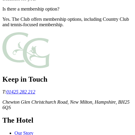
Is there a membership option?​​​​‌ ‍ ​‍​‍‌‍ ‌ ​‍‌‍‍‌‌‍‌ ‌‍‍‌‌‍ ‍​‍​‍​ ‍‍​‍​‍‌ ​ ‌‍​‌‌‍ ‍‌‍‍‌‌ ‌​‌ ‍‌​‍ ‍‌‍‍‌‌‍ ​‍​‍​‍ ​​‍​‍‌‍‍​‌ ​‍‌‍‌‌‌‍‌‍​‍​‍​ ‍‍​‍​‍‌‍‍​‌ ‌​‌ ‌​‌ ​​‌ ​ ​ ‍‍​‍ ​‍ ‌‍ ​​‍ ‌‌‍​‌‌‍ ‍‌‍‌​​‍ ‌‌ ​‍​‍ ‌‌‍‍​‌‍ ‌ ‌​‌‍‌‌‌‍ ​‌ ​ ​‍ ‌‌ ​ ‌ ‌​‌ ‌‌‌‍‌​‌‍‍‌‌‍ ​‍ ‍‌ ‌‍‌‍‌‌‌ ​‍‌‍​ ‌‍‌‌‌‍ ​​‍ ‍‌‍​‌‌ ​​‌ ​​​‍ ‌‍‍‌‌‍ ‍‌ ‌​‌‍‌‌‌‍ ‍‌ ‌​​‍ ‌‍‌‌‌‍‌​‌‍‍‌‌ ‌​​‍ ‌‍ ‌‌‍ ‌‍‌​‌‍‌‌​ ‌‌ ​​‌ ​‍‌‍‌‌‌ ​ ‌‍‌‌‌‍ ‍‌ ‌​‌‍​‌‌ ‌​‌‍‍‌‌‍ ‌‍ ‍​ ‍ ‌‍‍‌‌‍‌​​ ‌​ ‌‍‌‍​‌​ ​‌‌‍​ ​ ‌​‌‍‌‌​ ​​​ ​‍​‍ ‌​ ​‌‌‍​‌​ ​‍​ ‌​​‍ ‌​ ‌​​ ‌‌‌‍‌‌‌‍​‍​‍ ‌‌‍​‍‌‍‌​​ ​‌​ ‍​​‍ ‌​ ‍‌‌‍​‍​ ​​‌‍‌‌​ ​‌‌‍​‌‌‍‌‍‌‍‌​​ ‌‌‌‍‌‍​ ‍‌​ ​‍​ ‍ ‌ ‌​‌ ‍‌‌ ​​‌‍‌‌​ ‌‌‍‍​‌‍ ‌ ‌​‌‍‌‌‌‍ ​‌​‌‍‌‍​‌‌ ​‌​ ‍ ‌ ​​‌‍​‌‌ ‌​‌‍‍​​ ‌‌ ​‌‌ ‌‌‌‍‌‌‌ ​ ‌ ‌​‌‍‍‌‌‍ ‌‍ ‍​ ‌‍​‍‌‍​‌‌ ​ ‌‍‌‌‌‌‌‌‌ ​‍‌‍ ​​ ‌‌‍‍​‌ ‌​‌ ‌​‌ ​​‌ ​ ​‍‌‌​ ​ ‌​​‌​‍‌‌​ ​‍‌​‌‍​‍‌‌​ ​‍‌​‌‍‌‍ ​​‍ ‌‌‍​‌‌‍ ‍‌‍‌​​‍ ‌‌ ​‍​‍ ‌‌‍‍​‌‍ ‌ ‌​‌‍‌‌‌‍ ​‌ ​ ​‍ ‌‌ ​ ‌ ‌​‌ ‌‌‌‍‌​‌‍‍‌‌‍ ​‍ ‍‌ ‌‍‌‍‌‌‌ ​‍‌‍​ ‌‍‌‌‌‍ ​​‍ ‍‌‍​‌‌ ​​‌ ​​​‍‌‍‌‍‍‌‌‍‌​​ ‌​ ‌‍‌‍​‌​ ​‌‌‍​ ​ ‌​‌‍‌‌​ ​​​ ​‍​‍ ‌​ ​‌‌‍​‌​ ​‍​ ‌​​‍ ‌​ ‌​​ ‌‌‌‍‌‌‌‍​‍​‍ ‌‌‍​‍‌‍‌​​ ​‌​ ‍​​‍ ‌​ ‍‌‌‍​‍​ ​​‌‍‌‌​ ​‌‌‍​‌‌‍‌‍‌‍‌​​ ‌‌‌‍‌‍​ ‍‌​ ​‍​‍‌‍‌ ‌​‌ ‍‌‌ ​​‌‍‌‌​ ‌‌‍‍​‌‍ ‌ ‌​‌‍‌‌‌‍ ​‌​‌‍‌‍​‌‌ ​‌​‍‌‍‌ ​​‌‍​‌‌ ‌​‌‍‍​​ ‌‌ ​‌‌ ‌‌‌‍‌‌‌ ​ ‌ ‌​‌‍‍‌‌‍ ‌‍ ‍​‍‌‍‌ ​​‌‍‌‌‌ ​‍‌ ​ ‌ ​​‌‍‌‌‌‍​ ‌ ‌​‌‍‍‌‌ ‌‍‌‍‌‌​ ‌‌ ​​‌ ‌‌‌‍​‍‌‍ ​‌‍‍‌‌ ​ ‌‍‍​‌‍‌‌‌‍‌​​‍​‍‌ ‌
Yes. The Club offers membership options, including Country Club
and tennis-focused membership.​​​​‌ ‍ ​‍​‍‌‍ ‌ ​‍‌‍‍‌‌‍‌ ‌‍‍‌‌‍ ‍​‍​‍​ ‍‍​‍​‍‌ ​ ‌‍​‌‌‍ ‍‌‍‍‌‌ ‌​‌ ‍‌​‍ ‍‌‍‍‌‌‍ ​‍​‍​‍ ​​‍​‍‌‍‍​‌ ​‍‌‍‌‌‌‍‌‍​‍​‍​ ‍‍​‍​‍‌‍‍​‌ ‌​‌ ‌​‌ ​​‌ ​ ​ ‍‍​‍ ​‍ ‌‍ ​​‍ ‌‌‍​‌‌‍ ‍‌‍‌​​‍ ‌‌ ​‍​‍ ‌‌‍‍​‌‍ ‌ ‌​‌‍‌‌‌‍ ​‌ ​ ​‍ ‌‌ ​ ‌ ‌​‌ ‌‌‌‍‌​‌‍‍‌‌‍ ​‍ ‍‌ ‌‍‌‍‌‌‌ ​‍‌‍​ ‌‍‌‌‌‍ ​​‍ ‍‌‍​‌‌ ​​‌ ​​​‍ ‌‍‍‌‌‍ ‍‌ ‌​‌‍‌‌‌‍ ‍‌ ‌​​‍ ‌‍‌‌‌‍‌​‌‍‍‌‌ ‌​​‍ ‌‍ ‌‌‍ ‌‍‌​‌‍‌‌​ ‌‌ ​​‌ ​‍‌‍‌‌‌ ​ ‌‍‌‌‌‍ ‍‌ ‌​‌‍​‌‌ ‌​‌‍‍‌‌‍ ‌‍ ‍​ ‍ ‌‍‍‌‌‍‌​​ ‌​ ‌‍‌‍​‌​ ​‌‌‍​ ​ ‌​‌‍‌‌​ ​​​ ​‍​‍ ‌​ ​‌‌‍​‌​ ​‍​ ‌​​‍ ‌​ ‌​​ ‌‌‌‍‌‌‌‍​‍​‍ ‌‌‍​‍‌‍‌​​ ​‌​ ‍​​‍ ‌​ ‍‌‌‍​‍​ ​​‌‍‌‌​ ​‌‌‍​‌‌‍‌‍‌‍‌​​ ‌‌‌‍‌‍​ ‍‌​ ​‍​ ‍ ‌ ‌​‌ ‍‌‌ ​​‌‍‌‌​ ‌‌‍‍​‌‍ ‌ ‌​‌‍‌‌‌‍ ​‌​‌‍‌‍​‌‌ ​‌​ ‍ ‌ ​​‌‍​‌‌ ‌​‌‍‍​​ ‌‌‍​‌‌‍ ‍‌ ​ ‌ ‌ ‌‍‌‌‌ ​‍​‍‌‌​ ‌‌‌​​‍‌‌ ‌‍‍ ‌‍‌‌‌ ‍‌​‍‌‌​ ​ ‌​‌​​‍‌‌​ ​ ‌​‌​​‍‌‌​ ​‍​ ​‍‌‍‌​​ ‌​​ ‌‍​ ‍​‌‍‌​‌‍​‌​ ​‌‌‍‌​‌‍​ ​ ​‌​ ​‌​ ‌ ​‍‌‌​ ​‍​ ​‍​‍‌‌​ ‌‌‌​‌​​‍ ‍‌‍​ ‌‍‍​‌‍‍‌‌‍ ​‌‍‌​‌ ​‍‌‍‌‌‌‍ ‍​‍‌‌​ ‌‌‌​​‍‌‌ ‌‍‍ ‌‍‌‌‌ ‍‌​‍‌‌​ ​ ‌​‌​​‍‌‌​ ​ ‌​‌​​‍‌‌​ ​‍​ ​‍​ ​​​ ‍​​ ‌ ​ ‌‍‌‍​‌​ ‌​​ ​​‌‍‌​​ ‌​​ ‌‍‌‍‌​‌‍‌​​‍‌‌​ ​‍​ ​‍​‍‌‌​ ‌‌‌​‌​​‍ ‍‌ ‌​‌‍‌‌‌ ‍​‌ ‌​​ ‌‍​‍‌‍​‌‌ ​ ‌‍‌‌‌‌‌‌‌ ​‍‌‍ ​​ ‌‌‍‍​‌ ‌​‌ ‌​‌ ​​‌ ​ ​‍‌‌​ ​ ‌​​‌​‍‌‌​ ​‍‌​‌‍​‍‌‌​ ​‍‌​‌‍‌‍ ​​‍ ‌‌‍​‌‌‍ ‍‌‍‌​​‍ ‌‌ ​‍​‍ ‌‌‍‍​‌‍ ‌ ‌​‌‍‌‌‌‍ ​‌ ​ ​‍ ‌‌ ​ ‌ ‌​‌ ‌‌‌‍‌​‌‍‍‌‌‍ ​‍ ‍‌ ‌‍‌‍‌‌‌ ​‍‌‍​ ‌‍‌‌‌‍ ​​‍ ‍‌‍​‌‌ ​​‌ ​​​‍‌‍‌‍‍‌‌‍‌​​ ‌​ ‌‍‌‍​‌​ ​‌‌‍​ ​ ‌​‌‍‌‌​ ​​​ ​‍​‍ ‌​ ​‌‌‍​‌​ ​‍​ ‌​​‍ ‌​ ‌​​ ‌‌‌‍‌‌‌‍​‍​‍ ‌‌‍​‍‌‍‌​​ ​‌​ ‍​​‍ ‌​ ‍‌‌‍​‍​ ​​‌‍‌‌​ ​‌‌‍​‌‌‍‌‍‌‍‌​​ ‌‌‌‍‌‍​ ‍‌​ ​‍​‍‌‍‌ ‌​‌ ‍‌‌ ​​‌‍‌‌​ ‌‌‍‍​‌‍ ‌ ‌​‌‍‌‌‌‍ ​‌​‌‍‌‍​‌‌ ​‌​‍‌‍‌ ​​‌‍​‌‌ ‌​‌‍‍​​ ‌‌‍​‌‌‍ ‍‌ ​ ‌ ‌ ‌‍‌‌‌ ​‍​‍‌‌​ ‌‌‌​​‍‌‌ ‌‍‍ ‌‍‌‌‌ ‍‌​‍‌‌​ ​ ‌​‌​​‍‌‌​ ​ ‌​‌​​‍‌‌​ ​‍​ ​‍‌‍‌​​ ‌​​ ‌‍​ ‍​‌‍‌​‌‍​‌​ ​‌‌‍‌​‌‍​ ​ ​‌​ ​‌​ ‌ ​‍‌‌​ ​‍​ ​‍​‍‌‌​ ‌‌‌​‌​​‍ ‍‌‍​ ‌‍‍​‌‍‍‌‌‍ ​‌‍‌​‌ ​‍‌‍‌‌‌‍ ‍​‍‌‌​ ‌‌‌​​‍‌‌ ‌‍‍ ‌‍‌‌‌ ‍‌​‍‌‌​ ​ ‌​‌​​‍‌‌​ ​ ‌​‌​​‍‌‌​ ​‍​ ​‍​ ​​​ ‍​​ ‌ ​ ‌‍‌‍​‌​ ‌​​ ​​‌‍‌​​ ‌​​ ‌‍‌‍‌​‌‍‌​​‍‌‌​ ​‍​ ​‍​‍‌‌​ ‌‌‌​‌​​‍ ‍‌ ‌​‌‍‌‌‌ ‍​‌ ‌​​‍‌‍‌ ​​‌‍‌‌‌ ​‍‌ ​ ‌ ​​‌‍‌‌‌‍​ ‌ ‌​‌‍‍‌‌ ‌‍‌‍‌‌​ ‌‌ ​​‌ ‌‌‌‍​‍‌‍ ​‌‍‍‌‌ ​ ‌‍‍​‌‍‌‌‌‍‌​​‍​‍‌ ‌
Keep in Touch
T:
01425 282 212
Chewton Glen Christchurch Road, New Milton, Hampshire, BH25
6QS
The Hotel
Our Story