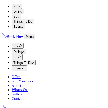
Stay
Dining
Spa
Things To Do
Events
Book Now
Menu
Stay
Dining
Spa
Things To Do
Events
Offers
Gift Vouchers
About
What's On
Gallery
Contact