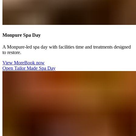
Monpure Spa Day​​​​‌ ‍ ​‍​‍‌‍ ‌ ​‍‌‍‍‌‌‍‌ ‌‍‍‌‌‍ ‍​‍​‍​ ‍‍​‍​‍‌ ​ ‌‍​‌‌‍ ‍‌‍‍‌‌ ‌​‌ ‍‌​‍ ‍‌‍‍‌‌‍ ​‍​‍​‍ ​​‍​‍‌‍‍​‌ ​‍‌‍‌‌‌‍‌‍​‍​‍​ ‍‍​‍​‍‌‍‍​‌ ‌​‌ ‌​‌ ​​‌ ​ ​ ‍‍​‍ ​‍ ‌‍ ​​‍ ‌‌‍​‌‌‍ ‍‌‍‌​​‍ ‌‌ ​‍​‍ ‌‌‍‍​‌‍ ‌ ‌​‌‍‌‌‌‍ ​‌ ​ ​‍ ‌‌ ​ ‌ ‌​‌ ‌‌‌‍‌​‌‍‍‌‌‍ ​‍ ‍‌ ‌‍‌‍‌‌‌ ​‍‌‍​ ‌‍‌‌‌‍ ​​‍ ‍‌‍​‌‌ ​​‌ ​​​‍ ‌‍‍‌‌‍ ‍‌ ‌​‌‍‌‌‌‍ ‍‌ ‌​​‍ ‌‍‌‌‌‍‌​‌‍‍‌‌ ‌​​‍ ‌‍ ‌‌‍ ‌‍‌​‌‍‌‌​ ‌‌ ​​‌ ​‍‌‍‌‌‌ ​ ‌‍‌‌‌‍ ‍‌ ‌​‌‍​‌‌ ‌​‌‍‍‌‌‍ ‌‍ ‍​ ‍ ‌‍‍‌‌‍‌​​ ‌​ ​‌‌‍‌‍​ ‌‌‌‍​ ​ ​ ​ ‍​‌‍​‌‌‍​‌​‍ ‌​ ‍​​ ‍​​ ‌​​ ‍​​‍ ‌​ ‌​​ ​‍‌‍‌‌‌‍‌‍​‍ ‌​ ‍‌​ ‍​​ ​​‌‍‌‌​‍ ‌​ ‌ ‌‍‌​​ ‌​‌‍‌‌‌‍​ ‌‍‌​​ ‍‌​ ‍​​ ​ ‌‍​ ‌‍​‌‌‍‌‌​ ‍ ‌ ‌​‌ ‍‌‌ ​​‌‍‌‌​ ‌‌‍‍​‌‍ ‌ ‌​‌‍‌‌‌‍ ​‌‌​ ‌‍‍‌‌ ‌​‌‍‌‌‌‌​​‌‍​‌‌‍‌ ‌‍‌‌​ ‍ ‌ ​​‌‍​‌‌ ‌​‌‍‍​​ ‌‌ ​​‌‍​‌‌‍‌ ‌‍‌‌‌​​‍‌ ‌‌‌‍‍‌‌‍ ​‌‍‌​‌‍‌‌‌ ​‍​‍‌‌​ ‌‌‌​​‍‌‌ ‌‍‍ ‌‍‌‌‌ ‍‌​‍‌‌​ ​ ‌​‌​​‍‌‌​ ​ ‌​‌​​‍‌‌​ ​‍​ ​‍​ ​‌‌‍​ ​ ​​‌‍‌‌‌‍‌​‌‍‌​‌‍‌‌​ ​‍‌‍​ ​ ‌‌​ ‍‌‌‍​‍​‍‌‌​ ​‍​ ​‍​‍‌‌​ ‌‌‌​‌​​‍ ‍‌‍​ ‌‍ ‌‍ ‍‌ ‌​‌‍‌‌‌‍ ‍‌ ‌​​‍‌‌​ ‌‌‌​​‍‌‌ ‌‍‍ ‌‍‌‌‌ ‍‌​‍‌‌​ ​ ‌​‌​​‍‌‌​ ​ ‌​‌​​‍‌‌​ ​‍​ ​‍​ ​‍​ ‌‌​ ​‌​ ‍‌​ ‌‌​ ​‍​ ‌‍‌‍​‍​ ​‌​ ​‌​ ‌​‌‍​‍​‍‌‌​ ​‍​ ​‍​‍‌‌​ ‌‌‌​‌​​‍ ‍‌ ‌​‌‍‍‌‌ ‌​‌‍ ​‌‍‌‌​ ‌‍​‍‌‍​‌‌ ​ ‌‍‌‌‌‌‌‌‌ ​‍‌‍ ​​ ‌‌‍‍​‌ ‌​‌ ‌​‌ ​​‌ ​ ​‍‌‌​ ​ ‌​​‌​‍‌‌​ ​‍‌​‌‍​‍‌‌​ ​‍‌​‌‍‌‍ ​​‍ ‌‌‍​‌‌‍ ‍‌‍‌​​‍ ‌‌ ​‍​‍ ‌‌‍‍​‌‍ ‌ ‌​‌‍‌‌‌‍ ​‌ ​ ​‍ ‌‌ ​ ‌ ‌​‌ ‌‌‌‍‌​‌‍‍‌‌‍ ​‍ ‍‌ ‌‍‌‍‌‌‌ ​‍‌‍​ ‌‍‌‌‌‍ ​​‍ ‍‌‍​‌‌ ​​‌ ​​​‍‌‍‌‍‍‌‌‍‌​​ ‌​ ​‌‌‍‌‍​ ‌‌‌‍​ ​ ​ ​ ‍​‌‍​‌‌‍​‌​‍ ‌​ ‍​​ ‍​​ ‌​​ ‍​​‍ ‌​ ‌​​ ​‍‌‍‌‌‌‍‌‍​‍ ‌​ ‍‌​ ‍​​ ​​‌‍‌‌​‍ ‌​ ‌ ‌‍‌​​ ‌​‌‍‌‌‌‍​ ‌‍‌​​ ‍‌​ ‍​​ ​ ‌‍​ ‌‍​‌‌‍‌‌​‍‌‍‌ ‌​‌ ‍‌‌ ​​‌‍‌‌​ ‌‌‍‍​‌‍ ‌ ‌​‌‍‌‌‌‍ ​‌‌​ ‌‍‍‌‌ ‌​‌‍‌‌‌‌​​‌‍​‌‌‍‌ ‌‍‌‌​‍‌‍‌ ​​‌‍​‌‌ ‌​‌‍‍​​ ‌‌ ​​‌‍​‌‌‍‌ ‌‍‌‌‌​​‍‌ ‌‌‌‍‍‌‌‍ ​‌‍‌​‌‍‌‌‌ ​‍​‍‌‌​ ‌‌‌​​‍‌‌ ‌‍‍ ‌‍‌‌‌ ‍‌​‍‌‌​ ​ ‌​‌​​‍‌‌​ ​ ‌​‌​​‍‌‌​ ​‍​ ​‍​ ​‌‌‍​ ​ ​​‌‍‌‌‌‍‌​‌‍‌​‌‍‌‌​ ​‍‌‍​ ​ ‌‌​ ‍‌‌‍​‍​‍‌‌​ ​‍​ ​‍​‍‌‌​ ‌‌‌​‌​​‍ ‍‌‍​ ‌‍ ‌‍ ‍‌ ‌​‌‍‌‌‌‍ ‍‌ ‌​​‍‌‌​ ‌‌‌​​‍‌‌ ‌‍‍ ‌‍‌‌‌ ‍‌​‍‌‌​ ​ ‌​‌​​‍‌‌​ ​ ‌​‌​​‍‌‌​ ​‍​ ​‍​ ​‍​ ‌‌​ ​‌​ ‍‌​ ‌‌​ ​‍​ ‌‍‌‍​‍​ ​‌​ ​‌​ ‌​‌‍​‍​‍‌‌​ ​‍​ ​‍​‍‌‌​ ‌‌‌​‌​​‍ ‍‌ ‌​‌‍‍‌‌ ‌​‌‍ ​‌‍‌‌​‍‌‍‌ ​​‌‍‌‌‌ ​‍‌ ​ ‌ ​​‌‍‌‌‌‍​ ‌ ‌​‌‍‍‌‌ ‌‍‌‍‌‌​ ‌‌ ​​‌ ‌‌‌‍​‍‌‍ ​‌‍‍‌‌ ​ ‌‍‍​‌‍‌‌‌‍‌​​‍​‍‌ ‌
A Monpure-led spa day with facilities time and treatments designed
to restore. ​​​​‌ ‍ ​‍​‍‌‍ ‌ ​‍‌‍‍‌‌‍‌ ‌‍‍‌‌‍ ‍​‍​‍​ ‍‍​‍​‍‌ ​ ‌‍​‌‌‍ ‍‌‍‍‌‌ ‌​‌ ‍‌​‍ ‍‌‍‍‌‌‍ ​‍​‍​‍ ​​‍​‍‌‍‍​‌ ​‍‌‍‌‌‌‍‌‍​‍​‍​ ‍‍​‍​‍‌‍‍​‌ ‌​‌ ‌​‌ ​​‌ ​ ​ ‍‍​‍ ​‍ ‌‍ ​​‍ ‌‌‍​‌‌‍ ‍‌‍‌​​‍ ‌‌ ​‍​‍ ‌‌‍‍​‌‍ ‌ ‌​‌‍‌‌‌‍ ​‌ ​ ​‍ ‌‌ ​ ‌ ‌​‌ ‌‌‌‍‌​‌‍‍‌‌‍ ​‍ ‍‌ ‌‍‌‍‌‌‌ ​‍‌‍​ ‌‍‌‌‌‍ ​​‍ ‍‌‍​‌‌ ​​‌ ​​​‍ ‌‍‍‌‌‍ ‍‌ ‌​‌‍‌‌‌‍ ‍‌ ‌​​‍ ‌‍‌‌‌‍‌​‌‍‍‌‌ ‌​​‍ ‌‍ ‌‌‍ ‌‍‌​‌‍‌‌​ ‌‌ ​​‌ ​‍‌‍‌‌‌ ​ ‌‍‌‌‌‍ ‍‌ ‌​‌‍​‌‌ ‌​‌‍‍‌‌‍ ‌‍ ‍​ ‍ ‌‍‍‌‌‍‌​​ ‌​ ​‌‌‍‌‍​ ‌‌‌‍​ ​ ​ ​ ‍​‌‍​‌‌‍​‌​‍ ‌​ ‍​​ ‍​​ ‌​​ ‍​​‍ ‌​ ‌​​ ​‍‌‍‌‌‌‍‌‍​‍ ‌​ ‍‌​ ‍​​ ​​‌‍‌‌​‍ ‌​ ‌ ‌‍‌​​ ‌​‌‍‌‌‌‍​ ‌‍‌​​ ‍‌​ ‍​​ ​ ‌‍​ ‌‍​‌‌‍‌‌​ ‍ ‌ ‌​‌ ‍‌‌ ​​‌‍‌‌​ ‌‌‍‍​‌‍ ‌ ‌​‌‍‌‌‌‍ ​‌‌​ ‌‍‍‌‌ ‌​‌‍‌‌‌‌​​‌‍​‌‌‍‌ ‌‍‌‌​ ‍ ‌ ​​‌‍​‌‌ ‌​‌‍‍​​ ‌‌ ​​‌‍​‌‌‍‌ ‌‍‌‌‌​​‍‌ ‌‌‌‍‍‌‌‍ ​‌‍‌​‌‍‌‌‌ ​‍​‍‌‌​ ‌‌‌​​‍‌‌ ‌‍‍ ‌‍‌‌‌ ‍‌​‍‌‌​ ​ ‌​‌​​‍‌‌​ ​ ‌​‌​​‍‌‌​ ​‍​ ​‍​ ​‌‌‍​ ​ ​​‌‍‌‌‌‍‌​‌‍‌​‌‍‌‌​ ​‍‌‍​ ​ ‌‌​ ‍‌‌‍​‍​‍‌‌​ ​‍​ ​‍​‍‌‌​ ‌‌‌​‌​​‍ ‍‌‍​ ‌‍ ‌‍ ‍‌ ‌​‌‍‌‌‌‍ ‍‌ ‌​​‍‌‌​ ‌‌‌​​‍‌‌ ‌‍‍ ‌‍‌‌‌ ‍‌​‍‌‌​ ​ ‌​‌​​‍‌‌​ ​ ‌​‌​​‍‌‌​ ​‍​ ​‍​ ​‍​ ‌‌​ ​‌​ ‍‌​ ‌‌​ ​‍​ ‌‍‌‍​‍​ ​‌​ ​‌​ ‌​‌‍​‍​‍‌‌​ ​‍​ ​‍​‍‌‌​ ‌‌‌​‌​​‍ ‍‌‍‌‌‌ ‍​‌‍​ ‌‍‌‌‌ ​‍‌ ​​‌ ‌​​ ‌‍​‍‌‍​‌‌ ​ ‌‍‌‌‌‌‌‌‌ ​‍‌‍ ​​ ‌‌‍‍​‌ ‌​‌ ‌​‌ ​​‌ ​ ​‍‌‌​ ​ ‌​​‌​‍‌‌​ ​‍‌​‌‍​‍‌‌​ ​‍‌​‌‍‌‍ ​​‍ ‌‌‍​‌‌‍ ‍‌‍‌​​‍ ‌‌ ​‍​‍ ‌‌‍‍​‌‍ ‌ ‌​‌‍‌‌‌‍ ​‌ ​ ​‍ ‌‌ ​ ‌ ‌​‌ ‌‌‌‍‌​‌‍‍‌‌‍ ​‍ ‍‌ ‌‍‌‍‌‌‌ ​‍‌‍​ ‌‍‌‌‌‍ ​​‍ ‍‌‍​‌‌ ​​‌ ​​​‍‌‍‌‍‍‌‌‍‌​​ ‌​ ​‌‌‍‌‍​ ‌‌‌‍​ ​ ​ ​ ‍​‌‍​‌‌‍​‌​‍ ‌​ ‍​​ ‍​​ ‌​​ ‍​​‍ ‌​ ‌​​ ​‍‌‍‌‌‌‍‌‍​‍ ‌​ ‍‌​ ‍​​ ​​‌‍‌‌​‍ ‌​ ‌ ‌‍‌​​ ‌​‌‍‌‌‌‍​ ‌‍‌​​ ‍‌​ ‍​​ ​ ‌‍​ ‌‍​‌‌‍‌‌​‍‌‍‌ ‌​‌ ‍‌‌ ​​‌‍‌‌​ ‌‌‍‍​‌‍ ‌ ‌​‌‍‌‌‌‍ ​‌‌​ ‌‍‍‌‌ ‌​‌‍‌‌‌‌​​‌‍​‌‌‍‌ ‌‍‌‌​‍‌‍‌ ​​‌‍​‌‌ ‌​‌‍‍​​ ‌‌ ​​‌‍​‌‌‍‌ ‌‍‌‌‌​​‍‌ ‌‌‌‍‍‌‌‍ ​‌‍‌​‌‍‌‌‌ ​‍​‍‌‌​ ‌‌‌​​‍‌‌ ‌‍‍ ‌‍‌‌‌ ‍‌​‍‌‌​ ​ ‌​‌​​‍‌‌​ ​ ‌​‌​​‍‌‌​ ​‍​ ​‍​ ​‌‌‍​ ​ ​​‌‍‌‌‌‍‌​‌‍‌​‌‍‌‌​ ​‍‌‍​ ​ ‌‌​ ‍‌‌‍​‍​‍‌‌​ ​‍​ ​‍​‍‌‌​ ‌‌‌​‌​​‍ ‍‌‍​ ‌‍ ‌‍ ‍‌ ‌​‌‍‌‌‌‍ ‍‌ ‌​​‍‌‌​ ‌‌‌​​‍‌‌ ‌‍‍ ‌‍‌‌‌ ‍‌​‍‌‌​ ​ ‌​‌​​‍‌‌​ ​ ‌​‌​​‍‌‌​ ​‍​ ​‍​ ​‍​ ‌‌​ ​‌​ ‍‌​ ‌‌​ ​‍​ ‌‍‌‍​‍​ ​‌​ ​‌​ ‌​‌‍​‍​‍‌‌​ ​‍​ ​‍​‍‌‌​ ‌‌‌​‌​​‍ ‍‌‍‌‌‌ ‍​‌‍​ ‌‍‌‌‌ ​‍‌ ​​‌ ‌​​‍‌‍‌ ​​‌‍‌‌‌ ​‍‌ ​ ‌ ​​‌‍‌‌‌‍​ ‌ ‌​‌‍‍‌‌ ‌‍‌‍‌‌​ ‌‌ ​​‌ ‌‌‌‍​‍‌‍ ​‌‍‍‌‌ ​ ‌‍‍​‌‍‌‌‌‍‌​​‍​‍‌ ‌
View More​​​​‌ ‍ ​‍​‍‌‍ ‌ ​‍‌‍‍‌‌‍‌ ‌‍‍‌‌‍ ‍​‍​‍​ ‍‍​‍​‍‌ ​ ‌‍​‌‌‍ ‍‌‍‍‌‌ ‌​‌ ‍‌​‍ ‍‌‍‍‌‌‍ ​‍​‍​‍ ​​‍​‍‌‍‍​‌ ​‍‌‍‌‌‌‍‌‍​‍​‍​ ‍‍​‍​‍‌‍‍​‌ ‌​‌ ‌​‌ ​​‌ ​ ​ ‍‍​‍ ​‍ ‌‍ ​​‍ ‌‌‍​‌‌‍ ‍‌‍‌​​‍ ‌‌ ​‍​‍ ‌‌‍‍​‌‍ ‌ ‌​‌‍‌‌‌‍ ​‌ ​ ​‍ ‌‌ ​ ‌ ‌​‌ ‌‌‌‍‌​‌‍‍‌‌‍ ​‍ ‍‌ ‌‍‌‍‌‌‌ ​‍‌‍​ ‌‍‌‌‌‍ ​​‍ ‍‌‍​‌‌ ​​‌ ​​​‍ ‌‍‍‌‌‍ ‍‌ ‌​‌‍‌‌‌‍ ‍‌ ‌​​‍ ‌‍‌‌‌‍‌​‌‍‍‌‌ ‌​​‍ ‌‍ ‌‌‍ ‌‍‌​‌‍‌‌​ ‌‌ ​​‌ ​‍‌‍‌‌‌ ​ ‌‍‌‌‌‍ ‍‌ ‌​‌‍​‌‌ ‌​‌‍‍‌‌‍ ‌‍ ‍​ ‍ ‌‍‍‌‌‍‌​​ ‌​ ​‌‌‍‌‍​ ‌‌‌‍​ ​ ​ ​ ‍​‌‍​‌‌‍​‌​‍ ‌​ ‍​​ ‍​​ ‌​​ ‍​​‍ ‌​ ‌​​ ​‍‌‍‌‌‌‍‌‍​‍ ‌​ ‍‌​ ‍​​ ​​‌‍‌‌​‍ ‌​ ‌ ‌‍‌​​ ‌​‌‍‌‌‌‍​ ‌‍‌​​ ‍‌​ ‍​​ ​ ‌‍​ ‌‍​‌‌‍‌‌​ ‍ ‌ ‌​‌ ‍‌‌ ​​‌‍‌‌​ ‌‌‍‍​‌‍ ‌ ‌​‌‍‌‌‌‍ ​‌‌​ ‌‍‍‌‌ ‌​‌‍‌‌‌‌​​‌‍​‌‌‍‌ ‌‍‌‌​ ‍ ‌ ​​‌‍​‌‌ ‌​‌‍‍​​ ‌‌ ​​‌‍​‌‌‍‌ ‌‍‌‌‌​​‍‌ ‌‌‌‍‍‌‌‍ ​‌‍‌​‌‍‌‌‌ ​‍​‍‌‌​ ‌‌‌​​‍‌‌ ‌‍‍ ‌‍‌‌‌ ‍‌​‍‌‌​ ​ ‌​‌​​‍‌‌​ ​ ‌​‌​​‍‌‌​ ​‍​ ​‍​ ​‌‌‍​ ​ ​​‌‍‌‌‌‍‌​‌‍‌​‌‍‌‌​ ​‍‌‍​ ​ ‌‌​ ‍‌‌‍​‍​‍‌‌​ ​‍​ ​‍​‍‌‌​ ‌‌‌​‌​​‍ ‍‌‍​ ‌‍ ‌‍ ‍‌ ‌​‌‍‌‌‌‍ ‍‌ ‌​​‍‌‌​ ‌‌‌​​‍‌‌ ‌‍‍ ‌‍‌‌‌ ‍‌​‍‌‌​ ​ ‌​‌​​‍‌‌​ ​ ‌​‌​​‍‌‌​ ​‍​ ​‍​ ​‍​ ‌‌​ ​‌​ ‍‌​ ‌‌​ ​‍​ ‌‍‌‍​‍​ ​‌​ ​‌​ ‌​‌‍​‍​‍‌‌​ ​‍​ ​‍​‍‌‌​ ‌‌‌​‌​​‍ ‍‌ ​​‌ ​‍‌‍‍‌‌‍ ‌‌‍​‌‌ ​‍‌ ‍‌‌​​ ‌ ‌​‌‍​‌​‍ ‍‌‍ ​‌‍​‌‌‍​‍‌‍‌‌‌‍ ​​ ‌‍​‍‌‍​‌‌ ​ ‌‍‌‌‌‌‌‌‌ ​‍‌‍ ​​ ‌‌‍‍​‌ ‌​‌ ‌​‌ ​​‌ ​ ​‍‌‌​ ​ ‌​​‌​‍‌‌​ ​‍‌​‌‍​‍‌‌​ ​‍‌​‌‍‌‍ ​​‍ ‌‌‍​‌‌‍ ‍‌‍‌​​‍ ‌‌ ​‍​‍ ‌‌‍‍​‌‍ ‌ ‌​‌‍‌‌‌‍ ​‌ ​ ​‍ ‌‌ ​ ‌ ‌​‌ ‌‌‌‍‌​‌‍‍‌‌‍ ​‍ ‍‌ ‌‍‌‍‌‌‌ ​‍‌‍​ ‌‍‌‌‌‍ ​​‍ ‍‌‍​‌‌ ​​‌ ​​​‍‌‍‌‍‍‌‌‍‌​​ ‌​ ​‌‌‍‌‍​ ‌‌‌‍​ ​ ​ ​ ‍​‌‍​‌‌‍​‌​‍ ‌​ ‍​​ ‍​​ ‌​​ ‍​​‍ ‌​ ‌​​ ​‍‌‍‌‌‌‍‌‍​‍ ‌​ ‍‌​ ‍​​ ​​‌‍‌‌​‍ ‌​ ‌ ‌‍‌​​ ‌​‌‍‌‌‌‍​ ‌‍‌​​ ‍‌​ ‍​​ ​ ‌‍​ ‌‍​‌‌‍‌‌​‍‌‍‌ ‌​‌ ‍‌‌ ​​‌‍‌‌​ ‌‌‍‍​‌‍ ‌ ‌​‌‍‌‌‌‍ ​‌‌​ ‌‍‍‌‌ ‌​‌‍‌‌‌‌​​‌‍​‌‌‍‌ ‌‍‌‌​‍‌‍‌ ​​‌‍​‌‌ ‌​‌‍‍​​ ‌‌ ​​‌‍​‌‌‍‌ ‌‍‌‌‌​​‍‌ ‌‌‌‍‍‌‌‍ ​‌‍‌​‌‍‌‌‌ ​‍​‍‌‌​ ‌‌‌​​‍‌‌ ‌‍‍ ‌‍‌‌‌ ‍‌​‍‌‌​ ​ ‌​‌​​‍‌‌​ ​ ‌​‌​​‍‌‌​ ​‍​ ​‍​ ​‌‌‍​ ​ ​​‌‍‌‌‌‍‌​‌‍‌​‌‍‌‌​ ​‍‌‍​ ​ ‌‌​ ‍‌‌‍​‍​‍‌‌​ ​‍​ ​‍​‍‌‌​ ‌‌‌​‌​​‍ ‍‌‍​ ‌‍ ‌‍ ‍‌ ‌​‌‍‌‌‌‍ ‍‌ ‌​​‍‌‌​ ‌‌‌​​‍‌‌ ‌‍‍ ‌‍‌‌‌ ‍‌​‍‌‌​ ​ ‌​‌​​‍‌‌​ ​ ‌​‌​​‍‌‌​ ​‍​ ​‍​ ​‍​ ‌‌​ ​‌​ ‍‌​ ‌‌​ ​‍​ ‌‍‌‍​‍​ ​‌​ ​‌​ ‌​‌‍​‍​‍‌‌​ ​‍​ ​‍​‍‌‌​ ‌‌‌​‌​​‍ ‍‌ ​​‌ ​‍‌‍‍‌‌‍ ‌‌‍​‌‌ ​‍‌ ‍‌‌​​ ‌ ‌​‌‍​‌​‍ ‍‌‍ ​‌‍​‌‌‍​‍‌‍‌‌‌‍ ​​‍‌‍‌ ​​‌‍‌‌‌ ​‍‌ ​ ‌ ​​‌‍‌‌‌‍​ ‌ ‌​‌‍‍‌‌ ‌‍‌‍‌‌​ ‌‌ ​​‌ ‌‌‌‍​‍‌‍ ​‌‍‍‌‌ ​ ‌‍‍​‌‍‌‌‌‍‌​​‍​‍‌ ‌
Book now​​​​‌ ‍ ​‍​‍‌‍ ‌ ​‍‌‍‍‌‌‍‌ ‌‍‍‌‌‍ ‍​‍​‍​ ‍‍​‍​‍‌ ​ ‌‍​‌‌‍ ‍‌‍‍‌‌ ‌​‌ ‍‌​‍ ‍‌‍‍‌‌‍ ​‍​‍​‍ ​​‍​‍‌‍‍​‌ ​‍‌‍‌‌‌‍‌‍​‍​‍​ ‍‍​‍​‍‌‍‍​‌ ‌​‌ ‌​‌ ​​‌ ​ ​ ‍‍​‍ ​‍ ‌‍ ​​‍ ‌‌‍​‌‌‍ ‍‌‍‌​​‍ ‌‌ ​‍​‍ ‌‌‍‍​‌‍ ‌ ‌​‌‍‌‌‌‍ ​‌ ​ ​‍ ‌‌ ​ ‌ ‌​‌ ‌‌‌‍‌​‌‍‍‌‌‍ ​‍ ‍‌ ‌‍‌‍‌‌‌ ​‍‌‍​ ‌‍‌‌‌‍ ​​‍ ‍‌‍​‌‌ ​​‌ ​​​‍ ‌‍‍‌‌‍ ‍‌ ‌​‌‍‌‌‌‍ ‍‌ ‌​​‍ ‌‍‌‌‌‍‌​‌‍‍‌‌ ‌​​‍ ‌‍ ‌‌‍ ‌‍‌​‌‍‌‌​ ‌‌ ​​‌ ​‍‌‍‌‌‌ ​ ‌‍‌‌‌‍ ‍‌ ‌​‌‍​‌‌ ‌​‌‍‍‌‌‍ ‌‍ ‍​ ‍ ‌‍‍‌‌‍‌​​ ‌​ ​‌‌‍‌‍​ ‌‌‌‍​ ​ ​ ​ ‍​‌‍​‌‌‍​‌​‍ ‌​ ‍​​ ‍​​ ‌​​ ‍​​‍ ‌​ ‌​​ ​‍‌‍‌‌‌‍‌‍​‍ ‌​ ‍‌​ ‍​​ ​​‌‍‌‌​‍ ‌​ ‌ ‌‍‌​​ ‌​‌‍‌‌‌‍​ ‌‍‌​​ ‍‌​ ‍​​ ​ ‌‍​ ‌‍​‌‌‍‌‌​ ‍ ‌ ‌​‌ ‍‌‌ ​​‌‍‌‌​ ‌‌‍‍​‌‍ ‌ ‌​‌‍‌‌‌‍ ​‌‌​ ‌‍‍‌‌ ‌​‌‍‌‌‌‌​​‌‍​‌‌‍‌ ‌‍‌‌​ ‍ ‌ ​​‌‍​‌‌ ‌​‌‍‍​​ ‌‌ ​​‌‍​‌‌‍‌ ‌‍‌‌‌​​‍‌ ‌‌‌‍‍‌‌‍ ​‌‍‌​‌‍‌‌‌ ​‍​‍‌‌​ ‌‌‌​​‍‌‌ ‌‍‍ ‌‍‌‌‌ ‍‌​‍‌‌​ ​ ‌​‌​​‍‌‌​ ​ ‌​‌​​‍‌‌​ ​‍​ ​‍​ ​‌‌‍​ ​ ​​‌‍‌‌‌‍‌​‌‍‌​‌‍‌‌​ ​‍‌‍​ ​ ‌‌​ ‍‌‌‍​‍​‍‌‌​ ​‍​ ​‍​‍‌‌​ ‌‌‌​‌​​‍ ‍‌‍​ ‌‍ ‌‍ ‍‌ ‌​‌‍‌‌‌‍ ‍‌ ‌​​‍‌‌​ ‌‌‌​​‍‌‌ ‌‍‍ ‌‍‌‌‌ ‍‌​‍‌‌​ ​ ‌​‌​​‍‌‌​ ​ ‌​‌​​‍‌‌​ ​‍​ ​‍​ ​‍​ ‌‌​ ​‌​ ‍‌​ ‌‌​ ​‍​ ‌‍‌‍​‍​ ​‌​ ​‌​ ‌​‌‍​‍​‍‌‌​ ​‍​ ​‍​‍‌‌​ ‌‌‌​‌​​‍ ‍‌ ​ ‌‍‌‌‌‍​ ‌‍ ‌‍ ‍‌‍‌​‌‍​‌‌ ​‍‌ ‍‌‌​​ ‌ ‌​‌‍​‌​‍ ‍‌‍ ​‌‍​‌‌‍​‍‌‍‌‌‌‍ ​​ ‌‍​‍‌‍​‌‌ ​ ‌‍‌‌‌‌‌‌‌ ​‍‌‍ ​​ ‌‌‍‍​‌ ‌​‌ ‌​‌ ​​‌ ​ ​‍‌‌​ ​ ‌​​‌​‍‌‌​ ​‍‌​‌‍​‍‌‌​ ​‍‌​‌‍‌‍ ​​‍ ‌‌‍​‌‌‍ ‍‌‍‌​​‍ ‌‌ ​‍​‍ ‌‌‍‍​‌‍ ‌ ‌​‌‍‌‌‌‍ ​‌ ​ ​‍ ‌‌ ​ ‌ ‌​‌ ‌‌‌‍‌​‌‍‍‌‌‍ ​‍ ‍‌ ‌‍‌‍‌‌‌ ​‍‌‍​ ‌‍‌‌‌‍ ​​‍ ‍‌‍​‌‌ ​​‌ ​​​‍‌‍‌‍‍‌‌‍‌​​ ‌​ ​‌‌‍‌‍​ ‌‌‌‍​ ​ ​ ​ ‍​‌‍​‌‌‍​‌​‍ ‌​ ‍​​ ‍​​ ‌​​ ‍​​‍ ‌​ ‌​​ ​‍‌‍‌‌‌‍‌‍​‍ ‌​ ‍‌​ ‍​​ ​​‌‍‌‌​‍ ‌​ ‌ ‌‍‌​​ ‌​‌‍‌‌‌‍​ ‌‍‌​​ ‍‌​ ‍​​ ​ ‌‍​ ‌‍​‌‌‍‌‌​‍‌‍‌ ‌​‌ ‍‌‌ ​​‌‍‌‌​ ‌‌‍‍​‌‍ ‌ ‌​‌‍‌‌‌‍ ​‌‌​ ‌‍‍‌‌ ‌​‌‍‌‌‌‌​​‌‍​‌‌‍‌ ‌‍‌‌​‍‌‍‌ ​​‌‍​‌‌ ‌​‌‍‍​​ ‌‌ ​​‌‍​‌‌‍‌ ‌‍‌‌‌​​‍‌ ‌‌‌‍‍‌‌‍ ​‌‍‌​‌‍‌‌‌ ​‍​‍‌‌​ ‌‌‌​​‍‌‌ ‌‍‍ ‌‍‌‌‌ ‍‌​‍‌‌​ ​ ‌​‌​​‍‌‌​ ​ ‌​‌​​‍‌‌​ ​‍​ ​‍​ ​‌‌‍​ ​ ​​‌‍‌‌‌‍‌​‌‍‌​‌‍‌‌​ ​‍‌‍​ ​ ‌‌​ ‍‌‌‍​‍​‍‌‌​ ​‍​ ​‍​‍‌‌​ ‌‌‌​‌​​‍ ‍‌‍​ ‌‍ ‌‍ ‍‌ ‌​‌‍‌‌‌‍ ‍‌ ‌​​‍‌‌​ ‌‌‌​​‍‌‌ ‌‍‍ ‌‍‌‌‌ ‍‌​‍‌‌​ ​ ‌​‌​​‍‌‌​ ​ ‌​‌​​‍‌‌​ ​‍​ ​‍​ ​‍​ ‌‌​ ​‌​ ‍‌​ ‌‌​ ​‍​ ‌‍‌‍​‍​ ​‌​ ​‌​ ‌​‌‍​‍​‍‌‌​ ​‍​ ​‍​‍‌‌​ ‌‌‌​‌​​‍ ‍‌ ​ ‌‍‌‌‌‍​ ‌‍ ‌‍ ‍‌‍‌​‌‍​‌‌ ​‍‌ ‍‌‌​​ ‌ ‌​‌‍​‌​‍ ‍‌‍ ​‌‍​‌‌‍​‍‌‍‌‌‌‍ ​​‍‌‍‌ ​​‌‍‌‌‌ ​‍‌ ​ ‌ ​​‌‍‌‌‌‍​ ‌ ‌​‌‍‍‌‌ ‌‍‌‍‌‌​ ‌‌ ​​‌ ‌‌‌‍​‍‌‍ ​‌‍‍‌‌ ​ ‌‍‍​‌‍‌‌‌‍‌​​‍​‍‌ ‌
Open Tailor Made Spa Day​​​​‌ ‍ ​‍​‍‌‍ ‌ ​‍‌‍‍‌‌‍‌ ‌‍‍‌‌‍ ‍​‍​‍​ ‍‍​‍​‍‌ ​ ‌‍​‌‌‍ ‍‌‍‍‌‌ ‌​‌ ‍‌​‍ ‍‌‍‍‌‌‍ ​‍​‍​‍ ​​‍​‍‌‍‍​‌ ​‍‌‍‌‌‌‍‌‍​‍​‍​ ‍‍​‍​‍‌‍‍​‌ ‌​‌ ‌​‌ ​​‌ ​ ​ ‍‍​‍ ​‍ ‌‍ ​​‍ ‌‌‍​‌‌‍ ‍‌‍‌​​‍ ‌‌ ​‍​‍ ‌‌‍‍​‌‍ ‌ ‌​‌‍‌‌‌‍ ​‌ ​ ​‍ ‌‌ ​ ‌ ‌​‌ ‌‌‌‍‌​‌‍‍‌‌‍ ​‍ ‍‌ ‌‍‌‍‌‌‌ ​‍‌‍​ ‌‍‌‌‌‍ ​​‍ ‍‌‍​‌‌ ​​‌ ​​​‍ ‌‍‍‌‌‍ ‍‌ ‌​‌‍‌‌‌‍ ‍‌ ‌​​‍ ‌‍‌‌‌‍‌​‌‍‍‌‌ ‌​​‍ ‌‍ ‌‌‍ ‌‍‌​‌‍‌‌​ ‌‌ ​​‌ ​‍‌‍‌‌‌ ​ ‌‍‌‌‌‍ ‍‌ ‌​‌‍​‌‌ ‌​‌‍‍‌‌‍ ‌‍ ‍​ ‍ ‌‍‍‌‌‍‌​​ ‌​ ​‌‌‍‌‍​ ‌‌‌‍​ ​ ​ ​ ‍​‌‍​‌‌‍​‌​‍ ‌​ ‍​​ ‍​​ ‌​​ ‍​​‍ ‌​ ‌​​ ​‍‌‍‌‌‌‍‌‍​‍ ‌​ ‍‌​ ‍​​ ​​‌‍‌‌​‍ ‌​ ‌ ‌‍‌​​ ‌​‌‍‌‌‌‍​ ‌‍‌​​ ‍‌​ ‍​​ ​ ‌‍​ ‌‍​‌‌‍‌‌​ ‍ ‌ ‌​‌ ‍‌‌ ​​‌‍‌‌​ ‌‌‍‍​‌‍ ‌ ‌​‌‍‌‌‌‍ ​‌‌​ ‌‍‍‌‌ ‌​‌‍‌‌‌‌​​‌‍​‌‌‍‌ ‌‍‌‌​ ‍ ‌ ​​‌‍​‌‌ ‌​‌‍‍​​ ‌‌ ​​‌‍​‌‌‍‌ ‌‍‌‌‌​​‍‌ ‌‌‌‍‍‌‌‍ ​‌‍‌​‌‍‌‌‌ ​‍​‍‌‌​ ‌‌‌​​‍‌‌ ‌‍‍ ‌‍‌‌‌ ‍‌​‍‌‌​ ​ ‌​‌​​‍‌‌​ ​ ‌​‌​​‍‌‌​ ​‍​ ​‍​ ​‌‌‍​ ​ ​​‌‍‌‌‌‍‌​‌‍‌​‌‍‌‌​ ​‍‌‍​ ​ ‌‌​ ‍‌‌‍​‍​‍‌‌​ ​‍​ ​‍​‍‌‌​ ‌‌‌​‌​​‍ ‍‌‍​ ‌‍ ‌‍ ‍‌ ‌​‌‍‌‌‌‍ ‍‌ ‌​​‍‌‌​ ‌‌‌​​‍‌‌ ‌‍‍ ‌‍‌‌‌ ‍‌​‍‌‌​ ​ ‌​‌​​‍‌‌​ ​ ‌​‌​​‍‌‌​ ​‍​ ​‍​ ‌‌​ ​ ​ ​​​ ​​​ ‌ ​ ​‍​ ​ ​ ‌‍‌‍​ ‌‍‌​‌‍​‍​ ​‌​‍‌‌​ ​‍​ ​‍​‍‌‌​ ‌‌‌​‌​​‍ ‍‌ ‌​‌‍‍‌‌ ‌​‌‍ ​‌‍‌‌​ ‌‍​‍‌‍​‌‌ ​ ‌‍‌‌‌‌‌‌‌ ​‍‌‍ ​​ ‌‌‍‍​‌ ‌​‌ ‌​‌ ​​‌ ​ ​‍‌‌​ ​ ‌​​‌​‍‌‌​ ​‍‌​‌‍​‍‌‌​ ​‍‌​‌‍‌‍ ​​‍ ‌‌‍​‌‌‍ ‍‌‍‌​​‍ ‌‌ ​‍​‍ ‌‌‍‍​‌‍ ‌ ‌​‌‍‌‌‌‍ ​‌ ​ ​‍ ‌‌ ​ ‌ ‌​‌ ‌‌‌‍‌​‌‍‍‌‌‍ ​‍ ‍‌ ‌‍‌‍‌‌‌ ​‍‌‍​ ‌‍‌‌‌‍ ​​‍ ‍‌‍​‌‌ ​​‌ ​​​‍‌‍‌‍‍‌‌‍‌​​ ‌​ ​‌‌‍‌‍​ ‌‌‌‍​ ​ ​ ​ ‍​‌‍​‌‌‍​‌​‍ ‌​ ‍​​ ‍​​ ‌​​ ‍​​‍ ‌​ ‌​​ ​‍‌‍‌‌‌‍‌‍​‍ ‌​ ‍‌​ ‍​​ ​​‌‍‌‌​‍ ‌​ ‌ ‌‍‌​​ ‌​‌‍‌‌‌‍​ ‌‍‌​​ ‍‌​ ‍​​ ​ ‌‍​ ‌‍​‌‌‍‌‌​‍‌‍‌ ‌​‌ ‍‌‌ ​​‌‍‌‌​ ‌‌‍‍​‌‍ ‌ ‌​‌‍‌‌‌‍ ​‌‌​ ‌‍‍‌‌ ‌​‌‍‌‌‌‌​​‌‍​‌‌‍‌ ‌‍‌‌​‍‌‍‌ ​​‌‍​‌‌ ‌​‌‍‍​​ ‌‌ ​​‌‍​‌‌‍‌ ‌‍‌‌‌​​‍‌ ‌‌‌‍‍‌‌‍ ​‌‍‌​‌‍‌‌‌ ​‍​‍‌‌​ ‌‌‌​​‍‌‌ ‌‍‍ ‌‍‌‌‌ ‍‌​‍‌‌​ ​ ‌​‌​​‍‌‌​ ​ ‌​‌​​‍‌‌​ ​‍​ ​‍​ ​‌‌‍​ ​ ​​‌‍‌‌‌‍‌​‌‍‌​‌‍‌‌​ ​‍‌‍​ ​ ‌‌​ ‍‌‌‍​‍​‍‌‌​ ​‍​ ​‍​‍‌‌​ ‌‌‌​‌​​‍ ‍‌‍​ ‌‍ ‌‍ ‍‌ ‌​‌‍‌‌‌‍ ‍‌ ‌​​‍‌‌​ ‌‌‌​​‍‌‌ ‌‍‍ ‌‍‌‌‌ ‍‌​‍‌‌​ ​ ‌​‌​​‍‌‌​ ​ ‌​‌​​‍‌‌​ ​‍​ ​‍​ ‌‌​ ​ ​ ​​​ ​​​ ‌ ​ ​‍​ ​ ​ ‌‍‌‍​ ‌‍‌​‌‍​‍​ ​‌​‍‌‌​ ​‍​ ​‍​‍‌‌​ ‌‌‌​‌​​‍ ‍‌ ‌​‌‍‍‌‌ ‌​‌‍ ​‌‍‌‌​‍‌‍‌ ​​‌‍‌‌‌ ​‍‌ ​ ‌ ​​‌‍‌‌‌‍​ ‌ ‌​‌‍‍‌‌ ‌‍‌‍‌‌​ ‌‌ ​​‌ ‌‌‌‍​‍‌‍ ​‌‍‍‌‌ ​ ‌‍‍​‌‍‌‌‌‍‌​​‍​‍‌ ‌