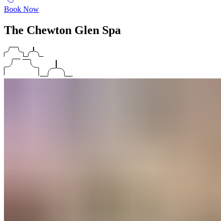
Book Now
The Chewton Glen Spa​​​​‌ ‍ ​‍​‍‌‍ ‌ ​‍‌‍‍‌‌‍‌ ‌‍‍‌‌‍ ‍​‍​‍​ ‍‍​‍​‍‌ ​ ‌‍​‌‌‍ ‍‌‍‍‌‌ ‌​‌ ‍‌​‍ ‍‌‍‍‌‌‍ ​‍​‍​‍ ​​‍​‍‌‍‍​‌ ​‍‌‍‌‌‌‍‌‍​‍​‍​ ‍‍​‍​‍‌‍‍​‌ ‌​‌ ‌​‌ ​​‌ ​ ​ ‍‍​‍ ​‍ ‌‍ ​​‍ ‌‌‍​‌‌‍ ‍‌‍‌​​‍ ‌‌ ​‍​‍ ‌‌‍‍​‌‍ ‌ ‌​‌‍‌‌‌‍ ​‌ ​ ​‍ ‌‌ ​ ‌ ‌​‌ ‌‌‌‍‌​‌‍‍‌‌‍ ​‍ ‍‌ ‌‍‌‍‌‌‌ ​‍‌‍​ ‌‍‌‌‌‍ ​​‍ ‍‌‍​‌‌ ​​‌ ​​​‍ ‌‍‍‌‌‍ ‍‌ ‌​‌‍‌‌‌‍ ‍‌ ‌​​‍ ‌‍‌‌‌‍‌​‌‍‍‌‌ ‌​​‍ ‌‍ ‌‌‍ ‌‍‌​‌‍‌‌​ ‌‌ ​​‌ ​‍‌‍‌‌‌ ​ ‌‍‌‌‌‍ ‍‌ ‌​‌‍​‌‌ ‌​‌‍‍‌‌‍ ‌‍ ‍​ ‍ ‌‍‍‌‌‍‌​​ ‌​ ​‌‌‍‌‍​ ‌‌‌‍​ ​ ​ ​ ‍​‌‍​‌‌‍​‌​‍ ‌​ ‍​​ ‍​​ ‌​​ ‍​​‍ ‌​ ‌​​ ​‍‌‍‌‌‌‍‌‍​‍ ‌​ ‍‌​ ‍​​ ​​‌‍‌‌​‍ ‌​ ‌ ‌‍‌​​ ‌​‌‍‌‌‌‍​ ‌‍‌​​ ‍‌​ ‍​​ ​ ‌‍​ ‌‍​‌‌‍‌‌​ ‍ ‌ ‌​‌ ‍‌‌ ​​‌‍‌‌​ ‌‌‍‍​‌‍ ‌ ‌​‌‍‌‌‌‍ ​‌‌​ ‌‍‍‌‌ ‌​‌‍‌‌‌‌​​‌‍​‌‌‍‌ ‌‍‌‌​ ‍ ‌ ​​‌‍​‌‌ ‌​‌‍‍​​ ‌‌ ​​‌‍​‌‌‍‌ ‌‍‌‌‌​​‍‌ ‌‌‌‍‍‌‌‍ ​‌‍‌​‌‍‌‌‌ ​‍​‍‌‌​ ‌‌‌​​‍‌‌ ‌‍‍ ‌‍‌‌‌ ‍‌​‍‌‌​ ​ ‌​‌​​‍‌‌​ ​ ‌​‌​​‍‌‌​ ​‍​ ​‍‌‍​ ​ ‌‌‌‍‌‌​ ​​​ ‌​​ ​‍​ ‌​​ ‌ ​ ‌‌​ ​‌​ ‌ ‌‍​ ​‍‌‌​ ​‍​ ​‍​‍‌‌​ ‌‌‌​‌​​‍ ‍‌‍‍​‌‍‌‌‌‍​‌‌‍‌​‌‍‍‌‌‍ ‍‌‍‌ ​ ‌‍​‍‌‍​‌‌ ​ ‌‍‌‌‌‌‌‌‌ ​‍‌‍ ​​ ‌‌‍‍​‌ ‌​‌ ‌​‌ ​​‌ ​ ​‍‌‌​ ​ ‌​​‌​‍‌‌​ ​‍‌​‌‍​‍‌‌​ ​‍‌​‌‍‌‍ ​​‍ ‌‌‍​‌‌‍ ‍‌‍‌​​‍ ‌‌ ​‍​‍ ‌‌‍‍​‌‍ ‌ ‌​‌‍‌‌‌‍ ​‌ ​ ​‍ ‌‌ ​ ‌ ‌​‌ ‌‌‌‍‌​‌‍‍‌‌‍ ​‍ ‍‌ ‌‍‌‍‌‌‌ ​‍‌‍​ ‌‍‌‌‌‍ ​​‍ ‍‌‍​‌‌ ​​‌ ​​​‍‌‍‌‍‍‌‌‍‌​​ ‌​ ​‌‌‍‌‍​ ‌‌‌‍​ ​ ​ ​ ‍​‌‍​‌‌‍​‌​‍ ‌​ ‍​​ ‍​​ ‌​​ ‍​​‍ ‌​ ‌​​ ​‍‌‍‌‌‌‍‌‍​‍ ‌​ ‍‌​ ‍​​ ​​‌‍‌‌​‍ ‌​ ‌ ‌‍‌​​ ‌​‌‍‌‌‌‍​ ‌‍‌​​ ‍‌​ ‍​​ ​ ‌‍​ ‌‍​‌‌‍‌‌​‍‌‍‌ ‌​‌ ‍‌‌ ​​‌‍‌‌​ ‌‌‍‍​‌‍ ‌ ‌​‌‍‌‌‌‍ ​‌‌​ ‌‍‍‌‌ ‌​‌‍‌‌‌‌​​‌‍​‌‌‍‌ ‌‍‌‌​‍‌‍‌ ​​‌‍​‌‌ ‌​‌‍‍​​ ‌‌ ​​‌‍​‌‌‍‌ ‌‍‌‌‌​​‍‌ ‌‌‌‍‍‌‌‍ ​‌‍‌​‌‍‌‌‌ ​‍​‍‌‌​ ‌‌‌​​‍‌‌ ‌‍‍ ‌‍‌‌‌ ‍‌​‍‌‌​ ​ ‌​‌​​‍‌‌​ ​ ‌​‌​​‍‌‌​ ​‍​ ​‍‌‍​ ​ ‌‌‌‍‌‌​ ​​​ ‌​​ ​‍​ ‌​​ ‌ ​ ‌‌​ ​‌​ ‌ ‌‍​ ​‍‌‌​ ​‍​ ​‍​‍‌‌​ ‌‌‌​‌​​‍ ‍‌‍‍​‌‍‌‌‌‍​‌‌‍‌​‌‍‍‌‌‍ ‍‌‍‌ ​‍‌‍‌ ​​‌‍‌‌‌ ​‍‌ ​ ‌ ​​‌‍‌‌‌‍​ ‌ ‌​‌‍‍‌‌ ‌‍‌‍‌‌​ ‌‌ ​​‌ ‌‌‌‍​‍‌‍ ​‌‍‍‌‌ ​ ‌‍‍​‌‍‌‌‌‍‌​​‍​‍‌ ‌