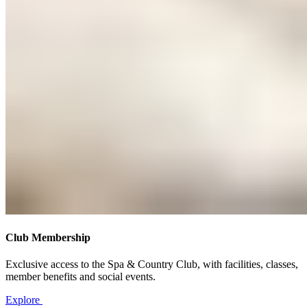
Club Membership​​​​‌ ‍ ​‍​‍‌‍ ‌ ​‍‌‍‍‌‌‍‌ ‌‍‍‌‌‍ ‍​‍​‍​ ‍‍​‍​‍‌ ​ ‌‍​‌‌‍ ‍‌‍‍‌‌ ‌​‌ ‍‌​‍ ‍‌‍‍‌‌‍ ​‍​‍​‍ ​​‍​‍‌‍‍​‌ ​‍‌‍‌‌‌‍‌‍​‍​‍​ ‍‍​‍​‍‌‍‍​‌ ‌​‌ ‌​‌ ​​‌ ​ ​ ‍‍​‍ ​‍ ‌‍ ​​‍ ‌‌‍​‌‌‍ ‍‌‍‌​​‍ ‌‌ ​‍​‍ ‌‌‍‍​‌‍ ‌ ‌​‌‍‌‌‌‍ ​‌ ​ ​‍ ‌‌ ​ ‌ ‌​‌ ‌‌‌‍‌​‌‍‍‌‌‍ ​‍ ‍‌ ‌‍‌‍‌‌‌ ​‍‌‍​ ‌‍‌‌‌‍ ​​‍ ‍‌‍​‌‌ ​​‌ ​​​‍ ‌‍‍‌‌‍ ‍‌ ‌​‌‍‌‌‌‍ ‍‌ ‌​​‍ ‌‍‌‌‌‍‌​‌‍‍‌‌ ‌​​‍ ‌‍ ‌‌‍ ‌‍‌​‌‍‌‌​ ‌‌ ​​‌ ​‍‌‍‌‌‌ ​ ‌‍‌‌‌‍ ‍‌ ‌​‌‍​‌‌ ‌​‌‍‍‌‌‍ ‌‍ ‍​ ‍ ‌‍‍‌‌‍‌​​ ‌​ ​‌‌‍‌‍​ ‌‌‌‍​ ​ ​ ​ ‍​‌‍​‌‌‍​‌​‍ ‌​ ‍​​ ‍​​ ‌​​ ‍​​‍ ‌​ ‌​​ ​‍‌‍‌‌‌‍‌‍​‍ ‌​ ‍‌​ ‍​​ ​​‌‍‌‌​‍ ‌​ ‌ ‌‍‌​​ ‌​‌‍‌‌‌‍​ ‌‍‌​​ ‍‌​ ‍​​ ​ ‌‍​ ‌‍​‌‌‍‌‌​ ‍ ‌ ‌​‌ ‍‌‌ ​​‌‍‌‌​ ‌‌‍‍​‌‍ ‌ ‌​‌‍‌‌‌‍ ​‌‌​ ‌‍‍‌‌ ‌​‌‍‌‌‌‌​​‌‍​‌‌‍‌ ‌‍‌‌​ ‍ ‌ ​​‌‍​‌‌ ‌​‌‍‍​​ ‌‌ ​​‌‍​‌‌‍‌ ‌‍‌‌‌​​‍‌ ‌‌‌‍‍‌‌‍ ​‌‍‌​‌‍‌‌‌ ​‍​‍‌‌​ ‌‌‌​​‍‌‌ ‌‍‍ ‌‍‌‌‌ ‍‌​‍‌‌​ ​ ‌​‌​​‍‌‌​ ​ ‌​‌​​‍‌‌​ ​‍​ ​‍​ ‌ ​ ‌‌​ ‍​​ ‌ ​ ‍‌‌‍‌​‌‍​‍‌‍​ ‌‍‌‌‌‍​‍‌‍​ ‌‍‌‍​‍‌‌​ ​‍​ ​‍​‍‌‌​ ‌‌‌​‌​​‍ ‍‌‍​ ‌‍ ‌‍ ‍‌ ‌​‌‍‌‌‌‍ ‍‌ ‌​​‍‌‌​ ‌‌‌​​‍‌‌ ‌‍‍ ‌‍‌‌‌ ‍‌​‍‌‌​ ​ ‌​‌​​‍‌‌​ ​ ‌​‌​​‍‌‌​ ​‍​ ​‍‌‍​‌​ ‌‌​ ‌ ​ ‌ ‌‍​‌​ ‌​​ ‌‍‌‍​ ‌‍​ ​ ​‌‌‍​‌​ ​ ​‍‌‌​ ​‍​ ​‍​‍‌‌​ ‌‌‌​‌​​‍ ‍‌ ‌​‌‍‍‌‌ ‌​‌‍ ​‌‍‌‌​ ‌‍​‍‌‍​‌‌ ​ ‌‍‌‌‌‌‌‌‌ ​‍‌‍ ​​ ‌‌‍‍​‌ ‌​‌ ‌​‌ ​​‌ ​ ​‍‌‌​ ​ ‌​​‌​‍‌‌​ ​‍‌​‌‍​‍‌‌​ ​‍‌​‌‍‌‍ ​​‍ ‌‌‍​‌‌‍ ‍‌‍‌​​‍ ‌‌ ​‍​‍ ‌‌‍‍​‌‍ ‌ ‌​‌‍‌‌‌‍ ​‌ ​ ​‍ ‌‌ ​ ‌ ‌​‌ ‌‌‌‍‌​‌‍‍‌‌‍ ​‍ ‍‌ ‌‍‌‍‌‌‌ ​‍‌‍​ ‌‍‌‌‌‍ ​​‍ ‍‌‍​‌‌ ​​‌ ​​​‍‌‍‌‍‍‌‌‍‌​​ ‌​ ​‌‌‍‌‍​ ‌‌‌‍​ ​ ​ ​ ‍​‌‍​‌‌‍​‌​‍ ‌​ ‍​​ ‍​​ ‌​​ ‍​​‍ ‌​ ‌​​ ​‍‌‍‌‌‌‍‌‍​‍ ‌​ ‍‌​ ‍​​ ​​‌‍‌‌​‍ ‌​ ‌ ‌‍‌​​ ‌​‌‍‌‌‌‍​ ‌‍‌​​ ‍‌​ ‍​​ ​ ‌‍​ ‌‍​‌‌‍‌‌​‍‌‍‌ ‌​‌ ‍‌‌ ​​‌‍‌‌​ ‌‌‍‍​‌‍ ‌ ‌​‌‍‌‌‌‍ ​‌‌​ ‌‍‍‌‌ ‌​‌‍‌‌‌‌​​‌‍​‌‌‍‌ ‌‍‌‌​‍‌‍‌ ​​‌‍​‌‌ ‌​‌‍‍​​ ‌‌ ​​‌‍​‌‌‍‌ ‌‍‌‌‌​​‍‌ ‌‌‌‍‍‌‌‍ ​‌‍‌​‌‍‌‌‌ ​‍​‍‌‌​ ‌‌‌​​‍‌‌ ‌‍‍ ‌‍‌‌‌ ‍‌​‍‌‌​ ​ ‌​‌​​‍‌‌​ ​ ‌​‌​​‍‌‌​ ​‍​ ​‍​ ‌ ​ ‌‌​ ‍​​ ‌ ​ ‍‌‌‍‌​‌‍​‍‌‍​ ‌‍‌‌‌‍​‍‌‍​ ‌‍‌‍​‍‌‌​ ​‍​ ​‍​‍‌‌​ ‌‌‌​‌​​‍ ‍‌‍​ ‌‍ ‌‍ ‍‌ ‌​‌‍‌‌‌‍ ‍‌ ‌​​‍‌‌​ ‌‌‌​​‍‌‌ ‌‍‍ ‌‍‌‌‌ ‍‌​‍‌‌​ ​ ‌​‌​​‍‌‌​ ​ ‌​‌​​‍‌‌​ ​‍​ ​‍‌‍​‌​ ‌‌​ ‌ ​ ‌ ‌‍​‌​ ‌​​ ‌‍‌‍​ ‌‍​ ​ ​‌‌‍​‌​ ​ ​‍‌‌​ ​‍​ ​‍​‍‌‌​ ‌‌‌​‌​​‍ ‍‌ ‌​‌‍‍‌‌ ‌​‌‍ ​‌‍‌‌​‍‌‍‌ ​​‌‍‌‌‌ ​‍‌ ​ ‌ ​​‌‍‌‌‌‍​ ‌ ‌​‌‍‍‌‌ ‌‍‌‍‌‌​ ‌‌ ​​‌ ‌‌‌‍​‍‌‍ ​‌‍‍‌‌ ​ ‌‍‍​‌‍‌‌‌‍‌​​‍​‍‌ ‌
Exclusive access to the Spa & Country Club, with facilities, classes,
member benefits and social events. ​​​​‌ ‍ ​‍​‍‌‍ ‌ ​‍‌‍‍‌‌‍‌ ‌‍‍‌‌‍ ‍​‍​‍​ ‍‍​‍​‍‌ ​ ‌‍​‌‌‍ ‍‌‍‍‌‌ ‌​‌ ‍‌​‍ ‍‌‍‍‌‌‍ ​‍​‍​‍ ​​‍​‍‌‍‍​‌ ​‍‌‍‌‌‌‍‌‍​‍​‍​ ‍‍​‍​‍‌‍‍​‌ ‌​‌ ‌​‌ ​​‌ ​ ​ ‍‍​‍ ​‍ ‌‍ ​​‍ ‌‌‍​‌‌‍ ‍‌‍‌​​‍ ‌‌ ​‍​‍ ‌‌‍‍​‌‍ ‌ ‌​‌‍‌‌‌‍ ​‌ ​ ​‍ ‌‌ ​ ‌ ‌​‌ ‌‌‌‍‌​‌‍‍‌‌‍ ​‍ ‍‌ ‌‍‌‍‌‌‌ ​‍‌‍​ ‌‍‌‌‌‍ ​​‍ ‍‌‍​‌‌ ​​‌ ​​​‍ ‌‍‍‌‌‍ ‍‌ ‌​‌‍‌‌‌‍ ‍‌ ‌​​‍ ‌‍‌‌‌‍‌​‌‍‍‌‌ ‌​​‍ ‌‍ ‌‌‍ ‌‍‌​‌‍‌‌​ ‌‌ ​​‌ ​‍‌‍‌‌‌ ​ ‌‍‌‌‌‍ ‍‌ ‌​‌‍​‌‌ ‌​‌‍‍‌‌‍ ‌‍ ‍​ ‍ ‌‍‍‌‌‍‌​​ ‌​ ​‌‌‍‌‍​ ‌‌‌‍​ ​ ​ ​ ‍​‌‍​‌‌‍​‌​‍ ‌​ ‍​​ ‍​​ ‌​​ ‍​​‍ ‌​ ‌​​ ​‍‌‍‌‌‌‍‌‍​‍ ‌​ ‍‌​ ‍​​ ​​‌‍‌‌​‍ ‌​ ‌ ‌‍‌​​ ‌​‌‍‌‌‌‍​ ‌‍‌​​ ‍‌​ ‍​​ ​ ‌‍​ ‌‍​‌‌‍‌‌​ ‍ ‌ ‌​‌ ‍‌‌ ​​‌‍‌‌​ ‌‌‍‍​‌‍ ‌ ‌​‌‍‌‌‌‍ ​‌‌​ ‌‍‍‌‌ ‌​‌‍‌‌‌‌​​‌‍​‌‌‍‌ ‌‍‌‌​ ‍ ‌ ​​‌‍​‌‌ ‌​‌‍‍​​ ‌‌ ​​‌‍​‌‌‍‌ ‌‍‌‌‌​​‍‌ ‌‌‌‍‍‌‌‍ ​‌‍‌​‌‍‌‌‌ ​‍​‍‌‌​ ‌‌‌​​‍‌‌ ‌‍‍ ‌‍‌‌‌ ‍‌​‍‌‌​ ​ ‌​‌​​‍‌‌​ ​ ‌​‌​​‍‌‌​ ​‍​ ​‍​ ‌ ​ ‌‌​ ‍​​ ‌ ​ ‍‌‌‍‌​‌‍​‍‌‍​ ‌‍‌‌‌‍​‍‌‍​ ‌‍‌‍​‍‌‌​ ​‍​ ​‍​‍‌‌​ ‌‌‌​‌​​‍ ‍‌‍​ ‌‍ ‌‍ ‍‌ ‌​‌‍‌‌‌‍ ‍‌ ‌​​‍‌‌​ ‌‌‌​​‍‌‌ ‌‍‍ ‌‍‌‌‌ ‍‌​‍‌‌​ ​ ‌​‌​​‍‌‌​ ​ ‌​‌​​‍‌‌​ ​‍​ ​‍‌‍​‌​ ‌‌​ ‌ ​ ‌ ‌‍​‌​ ‌​​ ‌‍‌‍​ ‌‍​ ​ ​‌‌‍​‌​ ​ ​‍‌‌​ ​‍​ ​‍​‍‌‌​ ‌‌‌​‌​​‍ ‍‌‍‌‌‌ ‍​‌‍​ ‌‍‌‌‌ ​‍‌ ​​‌ ‌​​ ‌‍​‍‌‍​‌‌ ​ ‌‍‌‌‌‌‌‌‌ ​‍‌‍ ​​ ‌‌‍‍​‌ ‌​‌ ‌​‌ ​​‌ ​ ​‍‌‌​ ​ ‌​​‌​‍‌‌​ ​‍‌​‌‍​‍‌‌​ ​‍‌​‌‍‌‍ ​​‍ ‌‌‍​‌‌‍ ‍‌‍‌​​‍ ‌‌ ​‍​‍ ‌‌‍‍​‌‍ ‌ ‌​‌‍‌‌‌‍ ​‌ ​ ​‍ ‌‌ ​ ‌ ‌​‌ ‌‌‌‍‌​‌‍‍‌‌‍ ​‍ ‍‌ ‌‍‌‍‌‌‌ ​‍‌‍​ ‌‍‌‌‌‍ ​​‍ ‍‌‍​‌‌ ​​‌ ​​​‍‌‍‌‍‍‌‌‍‌​​ ‌​ ​‌‌‍‌‍​ ‌‌‌‍​ ​ ​ ​ ‍​‌‍​‌‌‍​‌​‍ ‌​ ‍​​ ‍​​ ‌​​ ‍​​‍ ‌​ ‌​​ ​‍‌‍‌‌‌‍‌‍​‍ ‌​ ‍‌​ ‍​​ ​​‌‍‌‌​‍ ‌​ ‌ ‌‍‌​​ ‌​‌‍‌‌‌‍​ ‌‍‌​​ ‍‌​ ‍​​ ​ ‌‍​ ‌‍​‌‌‍‌‌​‍‌‍‌ ‌​‌ ‍‌‌ ​​‌‍‌‌​ ‌‌‍‍​‌‍ ‌ ‌​‌‍‌‌‌‍ ​‌‌​ ‌‍‍‌‌ ‌​‌‍‌‌‌‌​​‌‍​‌‌‍‌ ‌‍‌‌​‍‌‍‌ ​​‌‍​‌‌ ‌​‌‍‍​​ ‌‌ ​​‌‍​‌‌‍‌ ‌‍‌‌‌​​‍‌ ‌‌‌‍‍‌‌‍ ​‌‍‌​‌‍‌‌‌ ​‍​‍‌‌​ ‌‌‌​​‍‌‌ ‌‍‍ ‌‍‌‌‌ ‍‌​‍‌‌​ ​ ‌​‌​​‍‌‌​ ​ ‌​‌​​‍‌‌​ ​‍​ ​‍​ ‌ ​ ‌‌​ ‍​​ ‌ ​ ‍‌‌‍‌​‌‍​‍‌‍​ ‌‍‌‌‌‍​‍‌‍​ ‌‍‌‍​‍‌‌​ ​‍​ ​‍​‍‌‌​ ‌‌‌​‌​​‍ ‍‌‍​ ‌‍ ‌‍ ‍‌ ‌​‌‍‌‌‌‍ ‍‌ ‌​​‍‌‌​ ‌‌‌​​‍‌‌ ‌‍‍ ‌‍‌‌‌ ‍‌​‍‌‌​ ​ ‌​‌​​‍‌‌​ ​ ‌​‌​​‍‌‌​ ​‍​ ​‍‌‍​‌​ ‌‌​ ‌ ​ ‌ ‌‍​‌​ ‌​​ ‌‍‌‍​ ‌‍​ ​ ​‌‌‍​‌​ ​ ​‍‌‌​ ​‍​ ​‍​‍‌‌​ ‌‌‌​‌​​‍ ‍‌‍‌‌‌ ‍​‌‍​ ‌‍‌‌‌ ​‍‌ ​​‌ ‌​​‍‌‍‌ ​​‌‍‌‌‌ ​‍‌ ​ ‌ ​​‌‍‌‌‌‍​ ‌ ‌​‌‍‍‌‌ ‌‍‌‍‌‌​ ‌‌ ​​‌ ‌‌‌‍​‍‌‍ ​‌‍‍‌‌ ​ ‌‍‍​‌‍‌‌‌‍‌​​‍​‍‌ ‌
Explore ​​​​‌ ‍ ​‍​‍‌‍ ‌ ​‍‌‍‍‌‌‍‌ ‌‍‍‌‌‍ ‍​‍​‍​ ‍‍​‍​‍‌ ​ ‌‍​‌‌‍ ‍‌‍‍‌‌ ‌​‌ ‍‌​‍ ‍‌‍‍‌‌‍ ​‍​‍​‍ ​​‍​‍‌‍‍​‌ ​‍‌‍‌‌‌‍‌‍​‍​‍​ ‍‍​‍​‍‌‍‍​‌ ‌​‌ ‌​‌ ​​‌ ​ ​ ‍‍​‍ ​‍ ‌‍ ​​‍ ‌‌‍​‌‌‍ ‍‌‍‌​​‍ ‌‌ ​‍​‍ ‌‌‍‍​‌‍ ‌ ‌​‌‍‌‌‌‍ ​‌ ​ ​‍ ‌‌ ​ ‌ ‌​‌ ‌‌‌‍‌​‌‍‍‌‌‍ ​‍ ‍‌ ‌‍‌‍‌‌‌ ​‍‌‍​ ‌‍‌‌‌‍ ​​‍ ‍‌‍​‌‌ ​​‌ ​​​‍ ‌‍‍‌‌‍ ‍‌ ‌​‌‍‌‌‌‍ ‍‌ ‌​​‍ ‌‍‌‌‌‍‌​‌‍‍‌‌ ‌​​‍ ‌‍ ‌‌‍ ‌‍‌​‌‍‌‌​ ‌‌ ​​‌ ​‍‌‍‌‌‌ ​ ‌‍‌‌‌‍ ‍‌ ‌​‌‍​‌‌ ‌​‌‍‍‌‌‍ ‌‍ ‍​ ‍ ‌‍‍‌‌‍‌​​ ‌​ ​‌‌‍‌‍​ ‌‌‌‍​ ​ ​ ​ ‍​‌‍​‌‌‍​‌​‍ ‌​ ‍​​ ‍​​ ‌​​ ‍​​‍ ‌​ ‌​​ ​‍‌‍‌‌‌‍‌‍​‍ ‌​ ‍‌​ ‍​​ ​​‌‍‌‌​‍ ‌​ ‌ ‌‍‌​​ ‌​‌‍‌‌‌‍​ ‌‍‌​​ ‍‌​ ‍​​ ​ ‌‍​ ‌‍​‌‌‍‌‌​ ‍ ‌ ‌​‌ ‍‌‌ ​​‌‍‌‌​ ‌‌‍‍​‌‍ ‌ ‌​‌‍‌‌‌‍ ​‌‌​ ‌‍‍‌‌ ‌​‌‍‌‌‌‌​​‌‍​‌‌‍‌ ‌‍‌‌​ ‍ ‌ ​​‌‍​‌‌ ‌​‌‍‍​​ ‌‌ ​​‌‍​‌‌‍‌ ‌‍‌‌‌​​‍‌ ‌‌‌‍‍‌‌‍ ​‌‍‌​‌‍‌‌‌ ​‍​‍‌‌​ ‌‌‌​​‍‌‌ ‌‍‍ ‌‍‌‌‌ ‍‌​‍‌‌​ ​ ‌​‌​​‍‌‌​ ​ ‌​‌​​‍‌‌​ ​‍​ ​‍​ ‌ ​ ‌‌​ ‍​​ ‌ ​ ‍‌‌‍‌​‌‍​‍‌‍​ ‌‍‌‌‌‍​‍‌‍​ ‌‍‌‍​‍‌‌​ ​‍​ ​‍​‍‌‌​ ‌‌‌​‌​​‍ ‍‌‍​ ‌‍ ‌‍ ‍‌ ‌​‌‍‌‌‌‍ ‍‌ ‌​​‍‌‌​ ‌‌‌​​‍‌‌ ‌‍‍ ‌‍‌‌‌ ‍‌​‍‌‌​ ​ ‌​‌​​‍‌‌​ ​ ‌​‌​​‍‌‌​ ​‍​ ​‍‌‍​‌​ ‌‌​ ‌ ​ ‌ ‌‍​‌​ ‌​​ ‌‍‌‍​ ‌‍​ ​ ​‌‌‍​‌​ ​ ​‍‌‌​ ​‍​ ​‍​‍‌‌​ ‌‌‌​‌​​‍ ‍‌ ​ ‌‍‌‌‌‍​ ‌‍ ‌‍ ‍‌‍‌​‌‍​‌‌ ​‍‌ ‍‌‌​​ ‌ ‌​‌‍​‌​‍ ‍‌‍ ​‌‍​‌‌‍​‍‌‍‌‌‌‍ ​​ ‌‍​‍‌‍​‌‌ ​ ‌‍‌‌‌‌‌‌‌ ​‍‌‍ ​​ ‌‌‍‍​‌ ‌​‌ ‌​‌ ​​‌ ​ ​‍‌‌​ ​ ‌​​‌​‍‌‌​ ​‍‌​‌‍​‍‌‌​ ​‍‌​‌‍‌‍ ​​‍ ‌‌‍​‌‌‍ ‍‌‍‌​​‍ ‌‌ ​‍​‍ ‌‌‍‍​‌‍ ‌ ‌​‌‍‌‌‌‍ ​‌ ​ ​‍ ‌‌ ​ ‌ ‌​‌ ‌‌‌‍‌​‌‍‍‌‌‍ ​‍ ‍‌ ‌‍‌‍‌‌‌ ​‍‌‍​ ‌‍‌‌‌‍ ​​‍ ‍‌‍​‌‌ ​​‌ ​​​‍‌‍‌‍‍‌‌‍‌​​ ‌​ ​‌‌‍‌‍​ ‌‌‌‍​ ​ ​ ​ ‍​‌‍​‌‌‍​‌​‍ ‌​ ‍​​ ‍​​ ‌​​ ‍​​‍ ‌​ ‌​​ ​‍‌‍‌‌‌‍‌‍​‍ ‌​ ‍‌​ ‍​​ ​​‌‍‌‌​‍ ‌​ ‌ ‌‍‌​​ ‌​‌‍‌‌‌‍​ ‌‍‌​​ ‍‌​ ‍​​ ​ ‌‍​ ‌‍​‌‌‍‌‌​‍‌‍‌ ‌​‌ ‍‌‌ ​​‌‍‌‌​ ‌‌‍‍​‌‍ ‌ ‌​‌‍‌‌‌‍ ​‌‌​ ‌‍‍‌‌ ‌​‌‍‌‌‌‌​​‌‍​‌‌‍‌ ‌‍‌‌​‍‌‍‌ ​​‌‍​‌‌ ‌​‌‍‍​​ ‌‌ ​​‌‍​‌‌‍‌ ‌‍‌‌‌​​‍‌ ‌‌‌‍‍‌‌‍ ​‌‍‌​‌‍‌‌‌ ​‍​‍‌‌​ ‌‌‌​​‍‌‌ ‌‍‍ ‌‍‌‌‌ ‍‌​‍‌‌​ ​ ‌​‌​​‍‌‌​ ​ ‌​‌​​‍‌‌​ ​‍​ ​‍​ ‌ ​ ‌‌​ ‍​​ ‌ ​ ‍‌‌‍‌​‌‍​‍‌‍​ ‌‍‌‌‌‍​‍‌‍​ ‌‍‌‍​‍‌‌​ ​‍​ ​‍​‍‌‌​ ‌‌‌​‌​​‍ ‍‌‍​ ‌‍ ‌‍ ‍‌ ‌​‌‍‌‌‌‍ ‍‌ ‌​​‍‌‌​ ‌‌‌​​‍‌‌ ‌‍‍ ‌‍‌‌‌ ‍‌​‍‌‌​ ​ ‌​‌​​‍‌‌​ ​ ‌​‌​​‍‌‌​ ​‍​ ​‍‌‍​‌​ ‌‌​ ‌ ​ ‌ ‌‍​‌​ ‌​​ ‌‍‌‍​ ‌‍​ ​ ​‌‌‍​‌​ ​ ​‍‌‌​ ​‍​ ​‍​‍‌‌​ ‌‌‌​‌​​‍ ‍‌ ​ ‌‍‌‌‌‍​ ‌‍ ‌‍ ‍‌‍‌​‌‍​‌‌ ​‍‌ ‍‌‌​​ ‌ ‌​‌‍​‌​‍ ‍‌‍ ​‌‍​‌‌‍​‍‌‍‌‌‌‍ ​​‍‌‍‌ ​​‌‍‌‌‌ ​‍‌ ​ ‌ ​​‌‍‌‌‌‍​ ‌ ‌​‌‍‍‌‌ ‌‍‌‍‌‌​ ‌‌ ​​‌ ‌‌‌‍​‍‌‍ ​‌‍‍‌‌ ​ ‌‍‍​‌‍‌‌‌‍‌​​‍​‍‌ ‌