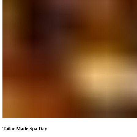
Tailor Made Spa Day​​​​‌ ‍ ​‍​‍‌‍ ‌ ​‍‌‍‍‌‌‍‌ ‌‍‍‌‌‍ ‍​‍​‍​ ‍‍​‍​‍‌ ​ ‌‍​‌‌‍ ‍‌‍‍‌‌ ‌​‌ ‍‌​‍ ‍‌‍‍‌‌‍ ​‍​‍​‍ ​​‍​‍‌‍‍​‌ ​‍‌‍‌‌‌‍‌‍​‍​‍​ ‍‍​‍​‍‌‍‍​‌ ‌​‌ ‌​‌ ​​‌ ​ ​ ‍‍​‍ ​‍ ‌‍ ​​‍ ‌‌‍​‌‌‍ ‍‌‍‌​​‍ ‌‌ ​‍​‍ ‌‌‍‍​‌‍ ‌ ‌​‌‍‌‌‌‍ ​‌ ​ ​‍ ‌‌ ​ ‌ ‌​‌ ‌‌‌‍‌​‌‍‍‌‌‍ ​‍ ‍‌ ‌‍‌‍‌‌‌ ​‍‌‍​ ‌‍‌‌‌‍ ​​‍ ‍‌‍​‌‌ ​​‌ ​​​‍ ‌‍‍‌‌‍ ‍‌ ‌​‌‍‌‌‌‍ ‍‌ ‌​​‍ ‌‍‌‌‌‍‌​‌‍‍‌‌ ‌​​‍ ‌‍ ‌‌‍ ‌‍‌​‌‍‌‌​ ‌‌ ​​‌ ​‍‌‍‌‌‌ ​ ‌‍‌‌‌‍ ‍‌ ‌​‌‍​‌‌ ‌​‌‍‍‌‌‍ ‌‍ ‍​ ‍ ‌‍‍‌‌‍‌​​ ‌​ ​‌‌‍‌‍​ ‌‌‌‍​ ​ ​ ​ ‍​‌‍​‌‌‍​‌​‍ ‌​ ‍​​ ‍​​ ‌​​ ‍​​‍ ‌​ ‌​​ ​‍‌‍‌‌‌‍‌‍​‍ ‌​ ‍‌​ ‍​​ ​​‌‍‌‌​‍ ‌​ ‌ ‌‍‌​​ ‌​‌‍‌‌‌‍​ ‌‍‌​​ ‍‌​ ‍​​ ​ ‌‍​ ‌‍​‌‌‍‌‌​ ‍ ‌ ‌​‌ ‍‌‌ ​​‌‍‌‌​ ‌‌‍‍​‌‍ ‌ ‌​‌‍‌‌‌‍ ​‌‌​ ‌‍‍‌‌ ‌​‌‍‌‌‌‌​​‌‍​‌‌‍‌ ‌‍‌‌​ ‍ ‌ ​​‌‍​‌‌ ‌​‌‍‍​​ ‌‌ ​​‌‍​‌‌‍‌ ‌‍‌‌‌​​‍‌ ‌‌‌‍‍‌‌‍ ​‌‍‌​‌‍‌‌‌ ​‍​‍‌‌​ ‌‌‌​​‍‌‌ ‌‍‍ ‌‍‌‌‌ ‍‌​‍‌‌​ ​ ‌​‌​​‍‌‌​ ​ ‌​‌​​‍‌‌​ ​‍​ ​‍​ ​‌‌‍​ ​ ​​‌‍‌‌‌‍‌​‌‍‌​‌‍‌‌​ ​‍‌‍​ ​ ‌‌​ ‍‌‌‍​‍​‍‌‌​ ​‍​ ​‍​‍‌‌​ ‌‌‌​‌​​‍ ‍‌‍​ ‌‍ ‌‍ ‍‌ ‌​‌‍‌‌‌‍ ‍‌ ‌​​‍‌‌​ ‌‌‌​​‍‌‌ ‌‍‍ ‌‍‌‌‌ ‍‌​‍‌‌​ ​ ‌​‌​​‍‌‌​ ​ ‌​‌​​‍‌‌​ ​‍​ ​‍​ ‌‌​ ​ ​ ​​​ ​​​ ‌ ​ ​‍​ ​ ​ ‌‍‌‍​ ‌‍‌​‌‍​‍​ ​‌​‍‌‌​ ​‍​ ​‍​‍‌‌​ ‌‌‌​‌​​‍ ‍‌ ‌​‌‍‍‌‌ ‌​‌‍ ​‌‍‌‌​ ‌‍​‍‌‍​‌‌ ​ ‌‍‌‌‌‌‌‌‌ ​‍‌‍ ​​ ‌‌‍‍​‌ ‌​‌ ‌​‌ ​​‌ ​ ​‍‌‌​ ​ ‌​​‌​‍‌‌​ ​‍‌​‌‍​‍‌‌​ ​‍‌​‌‍‌‍ ​​‍ ‌‌‍​‌‌‍ ‍‌‍‌​​‍ ‌‌ ​‍​‍ ‌‌‍‍​‌‍ ‌ ‌​‌‍‌‌‌‍ ​‌ ​ ​‍ ‌‌ ​ ‌ ‌​‌ ‌‌‌‍‌​‌‍‍‌‌‍ ​‍ ‍‌ ‌‍‌‍‌‌‌ ​‍‌‍​ ‌‍‌‌‌‍ ​​‍ ‍‌‍​‌‌ ​​‌ ​​​‍‌‍‌‍‍‌‌‍‌​​ ‌​ ​‌‌‍‌‍​ ‌‌‌‍​ ​ ​ ​ ‍​‌‍​‌‌‍​‌​‍ ‌​ ‍​​ ‍​​ ‌​​ ‍​​‍ ‌​ ‌​​ ​‍‌‍‌‌‌‍‌‍​‍ ‌​ ‍‌​ ‍​​ ​​‌‍‌‌​‍ ‌​ ‌ ‌‍‌​​ ‌​‌‍‌‌‌‍​ ‌‍‌​​ ‍‌​ ‍​​ ​ ‌‍​ ‌‍​‌‌‍‌‌​‍‌‍‌ ‌​‌ ‍‌‌ ​​‌‍‌‌​ ‌‌‍‍​‌‍ ‌ ‌​‌‍‌‌‌‍ ​‌‌​ ‌‍‍‌‌ ‌​‌‍‌‌‌‌​​‌‍​‌‌‍‌ ‌‍‌‌​‍‌‍‌ ​​‌‍​‌‌ ‌​‌‍‍​​ ‌‌ ​​‌‍​‌‌‍‌ ‌‍‌‌‌​​‍‌ ‌‌‌‍‍‌‌‍ ​‌‍‌​‌‍‌‌‌ ​‍​‍‌‌​ ‌‌‌​​‍‌‌ ‌‍‍ ‌‍‌‌‌ ‍‌​‍‌‌​ ​ ‌​‌​​‍‌‌​ ​ ‌​‌​​‍‌‌​ ​‍​ ​‍​ ​‌‌‍​ ​ ​​‌‍‌‌‌‍‌​‌‍‌​‌‍‌‌​ ​‍‌‍​ ​ ‌‌​ ‍‌‌‍​‍​‍‌‌​ ​‍​ ​‍​‍‌‌​ ‌‌‌​‌​​‍ ‍‌‍​ ‌‍ ‌‍ ‍‌ ‌​‌‍‌‌‌‍ ‍‌ ‌​​‍‌‌​ ‌‌‌​​‍‌‌ ‌‍‍ ‌‍‌‌‌ ‍‌​‍‌‌​ ​ ‌​‌​​‍‌‌​ ​ ‌​‌​​‍‌‌​ ​‍​ ​‍​ ‌‌​ ​ ​ ​​​ ​​​ ‌ ​ ​‍​ ​ ​ ‌‍‌‍​ ‌‍‌​‌‍​‍​ ​‌​‍‌‌​ ​‍​ ​‍​‍‌‌​ ‌‌‌​‌​​‍ ‍‌ ‌​‌‍‍‌‌ ‌​‌‍ ​‌‍‌‌​‍‌‍‌ ​​‌‍‌‌‌ ​‍‌ ​ ‌ ​​‌‍‌‌‌‍​ ‌ ‌​‌‍‍‌‌ ‌‍‌‍‌‌​ ‌‌ ​​‌ ‌‌‌‍​‍‌‍ ​‌‍‍‌‌ ​ ‌‍‍​‌‍‌‌‌‍‌​​‍​‍‌ ‌