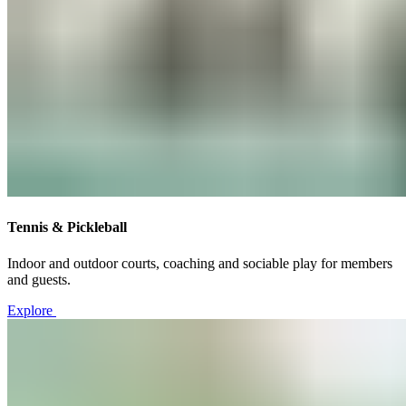
Tennis & Pickleball​​​​‌ ‍ ​‍​‍‌‍ ‌ ​‍‌‍‍‌‌‍‌ ‌‍‍‌‌‍ ‍​‍​‍​ ‍‍​‍​‍‌ ​ ‌‍​‌‌‍ ‍‌‍‍‌‌ ‌​‌ ‍‌​‍ ‍‌‍‍‌‌‍ ​‍​‍​‍ ​​‍​‍‌‍‍​‌ ​‍‌‍‌‌‌‍‌‍​‍​‍​ ‍‍​‍​‍‌‍‍​‌ ‌​‌ ‌​‌ ​​‌ ​ ​ ‍‍​‍ ​‍ ‌‍ ​​‍ ‌‌‍​‌‌‍ ‍‌‍‌​​‍ ‌‌ ​‍​‍ ‌‌‍‍​‌‍ ‌ ‌​‌‍‌‌‌‍ ​‌ ​ ​‍ ‌‌ ​ ‌ ‌​‌ ‌‌‌‍‌​‌‍‍‌‌‍ ​‍ ‍‌ ‌‍‌‍‌‌‌ ​‍‌‍​ ‌‍‌‌‌‍ ​​‍ ‍‌‍​‌‌ ​​‌ ​​​‍ ‌‍‍‌‌‍ ‍‌ ‌​‌‍‌‌‌‍ ‍‌ ‌​​‍ ‌‍‌‌‌‍‌​‌‍‍‌‌ ‌​​‍ ‌‍ ‌‌‍ ‌‍‌​‌‍‌‌​ ‌‌ ​​‌ ​‍‌‍‌‌‌ ​ ‌‍‌‌‌‍ ‍‌ ‌​‌‍​‌‌ ‌​‌‍‍‌‌‍ ‌‍ ‍​ ‍ ‌‍‍‌‌‍‌​​ ‌​ ​‌‌‍‌‍​ ‌‌‌‍​ ​ ​ ​ ‍​‌‍​‌‌‍​‌​‍ ‌​ ‍​​ ‍​​ ‌​​ ‍​​‍ ‌​ ‌​​ ​‍‌‍‌‌‌‍‌‍​‍ ‌​ ‍‌​ ‍​​ ​​‌‍‌‌​‍ ‌​ ‌ ‌‍‌​​ ‌​‌‍‌‌‌‍​ ‌‍‌​​ ‍‌​ ‍​​ ​ ‌‍​ ‌‍​‌‌‍‌‌​ ‍ ‌ ‌​‌ ‍‌‌ ​​‌‍‌‌​ ‌‌‍‍​‌‍ ‌ ‌​‌‍‌‌‌‍ ​‌‌​ ‌‍‍‌‌ ‌​‌‍‌‌‌‌​​‌‍​‌‌‍‌ ‌‍‌‌​ ‍ ‌ ​​‌‍​‌‌ ‌​‌‍‍​​ ‌‌ ​​‌‍​‌‌‍‌ ‌‍‌‌‌​​‍‌ ‌‌‌‍‍‌‌‍ ​‌‍‌​‌‍‌‌‌ ​‍​‍‌‌​ ‌‌‌​​‍‌‌ ‌‍‍ ‌‍‌‌‌ ‍‌​‍‌‌​ ​ ‌​‌​​‍‌‌​ ​ ‌​‌​​‍‌‌​ ​‍​ ​‍​ ‌ ​ ‌‌​ ‍​​ ‌ ​ ‍‌‌‍‌​‌‍​‍‌‍​ ‌‍‌‌‌‍​‍‌‍​ ‌‍‌‍​‍‌‌​ ​‍​ ​‍​‍‌‌​ ‌‌‌​‌​​‍ ‍‌‍​ ‌‍ ‌‍ ‍‌ ‌​‌‍‌‌‌‍ ‍‌ ‌​​‍‌‌​ ‌‌‌​​‍‌‌ ‌‍‍ ‌‍‌‌‌ ‍‌​‍‌‌​ ​ ‌​‌​​‍‌‌​ ​ ‌​‌​​‍‌‌​ ​‍​ ​‍‌‍‌‍​ ​‌‌‍‌‍​ ‌‌‌‍​‍​ ​​​ ​‍​ ‌ ​ ‍​​ ‌ ​ ​‍​ ‌​​‍‌‌​ ​‍​ ​‍​‍‌‌​ ‌‌‌​‌​​‍ ‍‌ ‌​‌‍‍‌‌ ‌​‌‍ ​‌‍‌‌​ ‌‍​‍‌‍​‌‌ ​ ‌‍‌‌‌‌‌‌‌ ​‍‌‍ ​​ ‌‌‍‍​‌ ‌​‌ ‌​‌ ​​‌ ​ ​‍‌‌​ ​ ‌​​‌​‍‌‌​ ​‍‌​‌‍​‍‌‌​ ​‍‌​‌‍‌‍ ​​‍ ‌‌‍​‌‌‍ ‍‌‍‌​​‍ ‌‌ ​‍​‍ ‌‌‍‍​‌‍ ‌ ‌​‌‍‌‌‌‍ ​‌ ​ ​‍ ‌‌ ​ ‌ ‌​‌ ‌‌‌‍‌​‌‍‍‌‌‍ ​‍ ‍‌ ‌‍‌‍‌‌‌ ​‍‌‍​ ‌‍‌‌‌‍ ​​‍ ‍‌‍​‌‌ ​​‌ ​​​‍‌‍‌‍‍‌‌‍‌​​ ‌​ ​‌‌‍‌‍​ ‌‌‌‍​ ​ ​ ​ ‍​‌‍​‌‌‍​‌​‍ ‌​ ‍​​ ‍​​ ‌​​ ‍​​‍ ‌​ ‌​​ ​‍‌‍‌‌‌‍‌‍​‍ ‌​ ‍‌​ ‍​​ ​​‌‍‌‌​‍ ‌​ ‌ ‌‍‌​​ ‌​‌‍‌‌‌‍​ ‌‍‌​​ ‍‌​ ‍​​ ​ ‌‍​ ‌‍​‌‌‍‌‌​‍‌‍‌ ‌​‌ ‍‌‌ ​​‌‍‌‌​ ‌‌‍‍​‌‍ ‌ ‌​‌‍‌‌‌‍ ​‌‌​ ‌‍‍‌‌ ‌​‌‍‌‌‌‌​​‌‍​‌‌‍‌ ‌‍‌‌​‍‌‍‌ ​​‌‍​‌‌ ‌​‌‍‍​​ ‌‌ ​​‌‍​‌‌‍‌ ‌‍‌‌‌​​‍‌ ‌‌‌‍‍‌‌‍ ​‌‍‌​‌‍‌‌‌ ​‍​‍‌‌​ ‌‌‌​​‍‌‌ ‌‍‍ ‌‍‌‌‌ ‍‌​‍‌‌​ ​ ‌​‌​​‍‌‌​ ​ ‌​‌​​‍‌‌​ ​‍​ ​‍​ ‌ ​ ‌‌​ ‍​​ ‌ ​ ‍‌‌‍‌​‌‍​‍‌‍​ ‌‍‌‌‌‍​‍‌‍​ ‌‍‌‍​‍‌‌​ ​‍​ ​‍​‍‌‌​ ‌‌‌​‌​​‍ ‍‌‍​ ‌‍ ‌‍ ‍‌ ‌​‌‍‌‌‌‍ ‍‌ ‌​​‍‌‌​ ‌‌‌​​‍‌‌ ‌‍‍ ‌‍‌‌‌ ‍‌​‍‌‌​ ​ ‌​‌​​‍‌‌​ ​ ‌​‌​​‍‌‌​ ​‍​ ​‍‌‍‌‍​ ​‌‌‍‌‍​ ‌‌‌‍​‍​ ​​​ ​‍​ ‌ ​ ‍​​ ‌ ​ ​‍​ ‌​​‍‌‌​ ​‍​ ​‍​‍‌‌​ ‌‌‌​‌​​‍ ‍‌ ‌​‌‍‍‌‌ ‌​‌‍ ​‌‍‌‌​‍‌‍‌ ​​‌‍‌‌‌ ​‍‌ ​ ‌ ​​‌‍‌‌‌‍​ ‌ ‌​‌‍‍‌‌ ‌‍‌‍‌‌​ ‌‌ ​​‌ ‌‌‌‍​‍‌‍ ​‌‍‍‌‌ ​ ‌‍‍​‌‍‌‌‌‍‌​​‍​‍‌ ‌
Indoor and outdoor courts, coaching and sociable play for members
and guests. ​​​​‌ ‍ ​‍​‍‌‍ ‌ ​‍‌‍‍‌‌‍‌ ‌‍‍‌‌‍ ‍​‍​‍​ ‍‍​‍​‍‌ ​ ‌‍​‌‌‍ ‍‌‍‍‌‌ ‌​‌ ‍‌​‍ ‍‌‍‍‌‌‍ ​‍​‍​‍ ​​‍​‍‌‍‍​‌ ​‍‌‍‌‌‌‍‌‍​‍​‍​ ‍‍​‍​‍‌‍‍​‌ ‌​‌ ‌​‌ ​​‌ ​ ​ ‍‍​‍ ​‍ ‌‍ ​​‍ ‌‌‍​‌‌‍ ‍‌‍‌​​‍ ‌‌ ​‍​‍ ‌‌‍‍​‌‍ ‌ ‌​‌‍‌‌‌‍ ​‌ ​ ​‍ ‌‌ ​ ‌ ‌​‌ ‌‌‌‍‌​‌‍‍‌‌‍ ​‍ ‍‌ ‌‍‌‍‌‌‌ ​‍‌‍​ ‌‍‌‌‌‍ ​​‍ ‍‌‍​‌‌ ​​‌ ​​​‍ ‌‍‍‌‌‍ ‍‌ ‌​‌‍‌‌‌‍ ‍‌ ‌​​‍ ‌‍‌‌‌‍‌​‌‍‍‌‌ ‌​​‍ ‌‍ ‌‌‍ ‌‍‌​‌‍‌‌​ ‌‌ ​​‌ ​‍‌‍‌‌‌ ​ ‌‍‌‌‌‍ ‍‌ ‌​‌‍​‌‌ ‌​‌‍‍‌‌‍ ‌‍ ‍​ ‍ ‌‍‍‌‌‍‌​​ ‌​ ​‌‌‍‌‍​ ‌‌‌‍​ ​ ​ ​ ‍​‌‍​‌‌‍​‌​‍ ‌​ ‍​​ ‍​​ ‌​​ ‍​​‍ ‌​ ‌​​ ​‍‌‍‌‌‌‍‌‍​‍ ‌​ ‍‌​ ‍​​ ​​‌‍‌‌​‍ ‌​ ‌ ‌‍‌​​ ‌​‌‍‌‌‌‍​ ‌‍‌​​ ‍‌​ ‍​​ ​ ‌‍​ ‌‍​‌‌‍‌‌​ ‍ ‌ ‌​‌ ‍‌‌ ​​‌‍‌‌​ ‌‌‍‍​‌‍ ‌ ‌​‌‍‌‌‌‍ ​‌‌​ ‌‍‍‌‌ ‌​‌‍‌‌‌‌​​‌‍​‌‌‍‌ ‌‍‌‌​ ‍ ‌ ​​‌‍​‌‌ ‌​‌‍‍​​ ‌‌ ​​‌‍​‌‌‍‌ ‌‍‌‌‌​​‍‌ ‌‌‌‍‍‌‌‍ ​‌‍‌​‌‍‌‌‌ ​‍​‍‌‌​ ‌‌‌​​‍‌‌ ‌‍‍ ‌‍‌‌‌ ‍‌​‍‌‌​ ​ ‌​‌​​‍‌‌​ ​ ‌​‌​​‍‌‌​ ​‍​ ​‍​ ‌ ​ ‌‌​ ‍​​ ‌ ​ ‍‌‌‍‌​‌‍​‍‌‍​ ‌‍‌‌‌‍​‍‌‍​ ‌‍‌‍​‍‌‌​ ​‍​ ​‍​‍‌‌​ ‌‌‌​‌​​‍ ‍‌‍​ ‌‍ ‌‍ ‍‌ ‌​‌‍‌‌‌‍ ‍‌ ‌​​‍‌‌​ ‌‌‌​​‍‌‌ ‌‍‍ ‌‍‌‌‌ ‍‌​‍‌‌​ ​ ‌​‌​​‍‌‌​ ​ ‌​‌​​‍‌‌​ ​‍​ ​‍‌‍‌‍​ ​‌‌‍‌‍​ ‌‌‌‍​‍​ ​​​ ​‍​ ‌ ​ ‍​​ ‌ ​ ​‍​ ‌​​‍‌‌​ ​‍​ ​‍​‍‌‌​ ‌‌‌​‌​​‍ ‍‌‍‌‌‌ ‍​‌‍​ ‌‍‌‌‌ ​‍‌ ​​‌ ‌​​ ‌‍​‍‌‍​‌‌ ​ ‌‍‌‌‌‌‌‌‌ ​‍‌‍ ​​ ‌‌‍‍​‌ ‌​‌ ‌​‌ ​​‌ ​ ​‍‌‌​ ​ ‌​​‌​‍‌‌​ ​‍‌​‌‍​‍‌‌​ ​‍‌​‌‍‌‍ ​​‍ ‌‌‍​‌‌‍ ‍‌‍‌​​‍ ‌‌ ​‍​‍ ‌‌‍‍​‌‍ ‌ ‌​‌‍‌‌‌‍ ​‌ ​ ​‍ ‌‌ ​ ‌ ‌​‌ ‌‌‌‍‌​‌‍‍‌‌‍ ​‍ ‍‌ ‌‍‌‍‌‌‌ ​‍‌‍​ ‌‍‌‌‌‍ ​​‍ ‍‌‍​‌‌ ​​‌ ​​​‍‌‍‌‍‍‌‌‍‌​​ ‌​ ​‌‌‍‌‍​ ‌‌‌‍​ ​ ​ ​ ‍​‌‍​‌‌‍​‌​‍ ‌​ ‍​​ ‍​​ ‌​​ ‍​​‍ ‌​ ‌​​ ​‍‌‍‌‌‌‍‌‍​‍ ‌​ ‍‌​ ‍​​ ​​‌‍‌‌​‍ ‌​ ‌ ‌‍‌​​ ‌​‌‍‌‌‌‍​ ‌‍‌​​ ‍‌​ ‍​​ ​ ‌‍​ ‌‍​‌‌‍‌‌​‍‌‍‌ ‌​‌ ‍‌‌ ​​‌‍‌‌​ ‌‌‍‍​‌‍ ‌ ‌​‌‍‌‌‌‍ ​‌‌​ ‌‍‍‌‌ ‌​‌‍‌‌‌‌​​‌‍​‌‌‍‌ ‌‍‌‌​‍‌‍‌ ​​‌‍​‌‌ ‌​‌‍‍​​ ‌‌ ​​‌‍​‌‌‍‌ ‌‍‌‌‌​​‍‌ ‌‌‌‍‍‌‌‍ ​‌‍‌​‌‍‌‌‌ ​‍​‍‌‌​ ‌‌‌​​‍‌‌ ‌‍‍ ‌‍‌‌‌ ‍‌​‍‌‌​ ​ ‌​‌​​‍‌‌​ ​ ‌​‌​​‍‌‌​ ​‍​ ​‍​ ‌ ​ ‌‌​ ‍​​ ‌ ​ ‍‌‌‍‌​‌‍​‍‌‍​ ‌‍‌‌‌‍​‍‌‍​ ‌‍‌‍​‍‌‌​ ​‍​ ​‍​‍‌‌​ ‌‌‌​‌​​‍ ‍‌‍​ ‌‍ ‌‍ ‍‌ ‌​‌‍‌‌‌‍ ‍‌ ‌​​‍‌‌​ ‌‌‌​​‍‌‌ ‌‍‍ ‌‍‌‌‌ ‍‌​‍‌‌​ ​ ‌​‌​​‍‌‌​ ​ ‌​‌​​‍‌‌​ ​‍​ ​‍‌‍‌‍​ ​‌‌‍‌‍​ ‌‌‌‍​‍​ ​​​ ​‍​ ‌ ​ ‍​​ ‌ ​ ​‍​ ‌​​‍‌‌​ ​‍​ ​‍​‍‌‌​ ‌‌‌​‌​​‍ ‍‌‍‌‌‌ ‍​‌‍​ ‌‍‌‌‌ ​‍‌ ​​‌ ‌​​‍‌‍‌ ​​‌‍‌‌‌ ​‍‌ ​ ‌ ​​‌‍‌‌‌‍​ ‌ ‌​‌‍‍‌‌ ‌‍‌‍‌‌​ ‌‌ ​​‌ ‌‌‌‍​‍‌‍ ​‌‍‍‌‌ ​ ‌‍‍​‌‍‌‌‌‍‌​​‍​‍‌ ‌
Explore ​​​​‌ ‍ ​‍​‍‌‍ ‌ ​‍‌‍‍‌‌‍‌ ‌‍‍‌‌‍ ‍​‍​‍​ ‍‍​‍​‍‌ ​ ‌‍​‌‌‍ ‍‌‍‍‌‌ ‌​‌ ‍‌​‍ ‍‌‍‍‌‌‍ ​‍​‍​‍ ​​‍​‍‌‍‍​‌ ​‍‌‍‌‌‌‍‌‍​‍​‍​ ‍‍​‍​‍‌‍‍​‌ ‌​‌ ‌​‌ ​​‌ ​ ​ ‍‍​‍ ​‍ ‌‍ ​​‍ ‌‌‍​‌‌‍ ‍‌‍‌​​‍ ‌‌ ​‍​‍ ‌‌‍‍​‌‍ ‌ ‌​‌‍‌‌‌‍ ​‌ ​ ​‍ ‌‌ ​ ‌ ‌​‌ ‌‌‌‍‌​‌‍‍‌‌‍ ​‍ ‍‌ ‌‍‌‍‌‌‌ ​‍‌‍​ ‌‍‌‌‌‍ ​​‍ ‍‌‍​‌‌ ​​‌ ​​​‍ ‌‍‍‌‌‍ ‍‌ ‌​‌‍‌‌‌‍ ‍‌ ‌​​‍ ‌‍‌‌‌‍‌​‌‍‍‌‌ ‌​​‍ ‌‍ ‌‌‍ ‌‍‌​‌‍‌‌​ ‌‌ ​​‌ ​‍‌‍‌‌‌ ​ ‌‍‌‌‌‍ ‍‌ ‌​‌‍​‌‌ ‌​‌‍‍‌‌‍ ‌‍ ‍​ ‍ ‌‍‍‌‌‍‌​​ ‌​ ​‌‌‍‌‍​ ‌‌‌‍​ ​ ​ ​ ‍​‌‍​‌‌‍​‌​‍ ‌​ ‍​​ ‍​​ ‌​​ ‍​​‍ ‌​ ‌​​ ​‍‌‍‌‌‌‍‌‍​‍ ‌​ ‍‌​ ‍​​ ​​‌‍‌‌​‍ ‌​ ‌ ‌‍‌​​ ‌​‌‍‌‌‌‍​ ‌‍‌​​ ‍‌​ ‍​​ ​ ‌‍​ ‌‍​‌‌‍‌‌​ ‍ ‌ ‌​‌ ‍‌‌ ​​‌‍‌‌​ ‌‌‍‍​‌‍ ‌ ‌​‌‍‌‌‌‍ ​‌‌​ ‌‍‍‌‌ ‌​‌‍‌‌‌‌​​‌‍​‌‌‍‌ ‌‍‌‌​ ‍ ‌ ​​‌‍​‌‌ ‌​‌‍‍​​ ‌‌ ​​‌‍​‌‌‍‌ ‌‍‌‌‌​​‍‌ ‌‌‌‍‍‌‌‍ ​‌‍‌​‌‍‌‌‌ ​‍​‍‌‌​ ‌‌‌​​‍‌‌ ‌‍‍ ‌‍‌‌‌ ‍‌​‍‌‌​ ​ ‌​‌​​‍‌‌​ ​ ‌​‌​​‍‌‌​ ​‍​ ​‍​ ‌ ​ ‌‌​ ‍​​ ‌ ​ ‍‌‌‍‌​‌‍​‍‌‍​ ‌‍‌‌‌‍​‍‌‍​ ‌‍‌‍​‍‌‌​ ​‍​ ​‍​‍‌‌​ ‌‌‌​‌​​‍ ‍‌‍​ ‌‍ ‌‍ ‍‌ ‌​‌‍‌‌‌‍ ‍‌ ‌​​‍‌‌​ ‌‌‌​​‍‌‌ ‌‍‍ ‌‍‌‌‌ ‍‌​‍‌‌​ ​ ‌​‌​​‍‌‌​ ​ ‌​‌​​‍‌‌​ ​‍​ ​‍‌‍‌‍​ ​‌‌‍‌‍​ ‌‌‌‍​‍​ ​​​ ​‍​ ‌ ​ ‍​​ ‌ ​ ​‍​ ‌​​‍‌‌​ ​‍​ ​‍​‍‌‌​ ‌‌‌​‌​​‍ ‍‌ ​ ‌‍‌‌‌‍​ ‌‍ ‌‍ ‍‌‍‌​‌‍​‌‌ ​‍‌ ‍‌‌​​ ‌ ‌​‌‍​‌​‍ ‍‌‍ ​‌‍​‌‌‍​‍‌‍‌‌‌‍ ​​ ‌‍​‍‌‍​‌‌ ​ ‌‍‌‌‌‌‌‌‌ ​‍‌‍ ​​ ‌‌‍‍​‌ ‌​‌ ‌​‌ ​​‌ ​ ​‍‌‌​ ​ ‌​​‌​‍‌‌​ ​‍‌​‌‍​‍‌‌​ ​‍‌​‌‍‌‍ ​​‍ ‌‌‍​‌‌‍ ‍‌‍‌​​‍ ‌‌ ​‍​‍ ‌‌‍‍​‌‍ ‌ ‌​‌‍‌‌‌‍ ​‌ ​ ​‍ ‌‌ ​ ‌ ‌​‌ ‌‌‌‍‌​‌‍‍‌‌‍ ​‍ ‍‌ ‌‍‌‍‌‌‌ ​‍‌‍​ ‌‍‌‌‌‍ ​​‍ ‍‌‍​‌‌ ​​‌ ​​​‍‌‍‌‍‍‌‌‍‌​​ ‌​ ​‌‌‍‌‍​ ‌‌‌‍​ ​ ​ ​ ‍​‌‍​‌‌‍​‌​‍ ‌​ ‍​​ ‍​​ ‌​​ ‍​​‍ ‌​ ‌​​ ​‍‌‍‌‌‌‍‌‍​‍ ‌​ ‍‌​ ‍​​ ​​‌‍‌‌​‍ ‌​ ‌ ‌‍‌​​ ‌​‌‍‌‌‌‍​ ‌‍‌​​ ‍‌​ ‍​​ ​ ‌‍​ ‌‍​‌‌‍‌‌​‍‌‍‌ ‌​‌ ‍‌‌ ​​‌‍‌‌​ ‌‌‍‍​‌‍ ‌ ‌​‌‍‌‌‌‍ ​‌‌​ ‌‍‍‌‌ ‌​‌‍‌‌‌‌​​‌‍​‌‌‍‌ ‌‍‌‌​‍‌‍‌ ​​‌‍​‌‌ ‌​‌‍‍​​ ‌‌ ​​‌‍​‌‌‍‌ ‌‍‌‌‌​​‍‌ ‌‌‌‍‍‌‌‍ ​‌‍‌​‌‍‌‌‌ ​‍​‍‌‌​ ‌‌‌​​‍‌‌ ‌‍‍ ‌‍‌‌‌ ‍‌​‍‌‌​ ​ ‌​‌​​‍‌‌​ ​ ‌​‌​​‍‌‌​ ​‍​ ​‍​ ‌ ​ ‌‌​ ‍​​ ‌ ​ ‍‌‌‍‌​‌‍​‍‌‍​ ‌‍‌‌‌‍​‍‌‍​ ‌‍‌‍​‍‌‌​ ​‍​ ​‍​‍‌‌​ ‌‌‌​‌​​‍ ‍‌‍​ ‌‍ ‌‍ ‍‌ ‌​‌‍‌‌‌‍ ‍‌ ‌​​‍‌‌​ ‌‌‌​​‍‌‌ ‌‍‍ ‌‍‌‌‌ ‍‌​‍‌‌​ ​ ‌​‌​​‍‌‌​ ​ ‌​‌​​‍‌‌​ ​‍​ ​‍‌‍‌‍​ ​‌‌‍‌‍​ ‌‌‌‍​‍​ ​​​ ​‍​ ‌ ​ ‍​​ ‌ ​ ​‍​ ‌​​‍‌‌​ ​‍​ ​‍​‍‌‌​ ‌‌‌​‌​​‍ ‍‌ ​ ‌‍‌‌‌‍​ ‌‍ ‌‍ ‍‌‍‌​‌‍​‌‌ ​‍‌ ‍‌‌​​ ‌ ‌​‌‍​‌​‍ ‍‌‍ ​‌‍​‌‌‍​‍‌‍‌‌‌‍ ​​‍‌‍‌ ​​‌‍‌‌‌ ​‍‌ ​ ‌ ​​‌‍‌‌‌‍​ ‌ ‌​‌‍‍‌‌ ‌‍‌‍‌‌​ ‌‌ ​​‌ ‌‌‌‍​‍‌‍ ​‌‍‍‌‌ ​ ‌‍‍​‌‍‌‌‌‍‌​​‍​‍‌ ‌