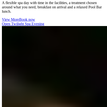
A flexible spa day with time in the facilities, a treatment chosen
around what you need, breakfast on arrival and a relaxed Pool Bar
lunch. ​​​​‌ ‍ ​‍​‍‌‍ ‌ ​‍‌‍‍‌‌‍‌ ‌‍‍‌‌‍ ‍​‍​‍​ ‍‍​‍​‍‌ ​ ‌‍​‌‌‍ ‍‌‍‍‌‌ ‌​‌ ‍‌​‍ ‍‌‍‍‌‌‍ ​‍​‍​‍ ​​‍​‍‌‍‍​‌ ​‍‌‍‌‌‌‍‌‍​‍​‍​ ‍‍​‍​‍‌‍‍​‌ ‌​‌ ‌​‌ ​​‌ ​ ​ ‍‍​‍ ​‍ ‌‍ ​​‍ ‌‌‍​‌‌‍ ‍‌‍‌​​‍ ‌‌ ​‍​‍ ‌‌‍‍​‌‍ ‌ ‌​‌‍‌‌‌‍ ​‌ ​ ​‍ ‌‌ ​ ‌ ‌​‌ ‌‌‌‍‌​‌‍‍‌‌‍ ​‍ ‍‌ ‌‍‌‍‌‌‌ ​‍‌‍​ ‌‍‌‌‌‍ ​​‍ ‍‌‍​‌‌ ​​‌ ​​​‍ ‌‍‍‌‌‍ ‍‌ ‌​‌‍‌‌‌‍ ‍‌ ‌​​‍ ‌‍‌‌‌‍‌​‌‍‍‌‌ ‌​​‍ ‌‍ ‌‌‍ ‌‍‌​‌‍‌‌​ ‌‌ ​​‌ ​‍‌‍‌‌‌ ​ ‌‍‌‌‌‍ ‍‌ ‌​‌‍​‌‌ ‌​‌‍‍‌‌‍ ‌‍ ‍​ ‍ ‌‍‍‌‌‍‌​​ ‌​ ​‌‌‍‌‍​ ‌‌‌‍​ ​ ​ ​ ‍​‌‍​‌‌‍​‌​‍ ‌​ ‍​​ ‍​​ ‌​​ ‍​​‍ ‌​ ‌​​ ​‍‌‍‌‌‌‍‌‍​‍ ‌​ ‍‌​ ‍​​ ​​‌‍‌‌​‍ ‌​ ‌ ‌‍‌​​ ‌​‌‍‌‌‌‍​ ‌‍‌​​ ‍‌​ ‍​​ ​ ‌‍​ ‌‍​‌‌‍‌‌​ ‍ ‌ ‌​‌ ‍‌‌ ​​‌‍‌‌​ ‌‌‍‍​‌‍ ‌ ‌​‌‍‌‌‌‍ ​‌‌​ ‌‍‍‌‌ ‌​‌‍‌‌‌‌​​‌‍​‌‌‍‌ ‌‍‌‌​ ‍ ‌ ​​‌‍​‌‌ ‌​‌‍‍​​ ‌‌ ​​‌‍​‌‌‍‌ ‌‍‌‌‌​​‍‌ ‌‌‌‍‍‌‌‍ ​‌‍‌​‌‍‌‌‌ ​‍​‍‌‌​ ‌‌‌​​‍‌‌ ‌‍‍ ‌‍‌‌‌ ‍‌​‍‌‌​ ​ ‌​‌​​‍‌‌​ ​ ‌​‌​​‍‌‌​ ​‍​ ​‍​ ​‌‌‍​ ​ ​​‌‍‌‌‌‍‌​‌‍‌​‌‍‌‌​ ​‍‌‍​ ​ ‌‌​ ‍‌‌‍​‍​‍‌‌​ ​‍​ ​‍​‍‌‌​ ‌‌‌​‌​​‍ ‍‌‍​ ‌‍ ‌‍ ‍‌ ‌​‌‍‌‌‌‍ ‍‌ ‌​​‍‌‌​ ‌‌‌​​‍‌‌ ‌‍‍ ‌‍‌‌‌ ‍‌​‍‌‌​ ​ ‌​‌​​‍‌‌​ ​ ‌​‌​​‍‌‌​ ​‍​ ​‍​ ‌‌​ ​ ​ ​​​ ​​​ ‌ ​ ​‍​ ​ ​ ‌‍‌‍​ ‌‍‌​‌‍​‍​ ​‌​‍‌‌​ ​‍​ ​‍​‍‌‌​ ‌‌‌​‌​​‍ ‍‌‍‌‌‌ ‍​‌‍​ ‌‍‌‌‌ ​‍‌ ​​‌ ‌​​ ‌‍​‍‌‍​‌‌ ​ ‌‍‌‌‌‌‌‌‌ ​‍‌‍ ​​ ‌‌‍‍​‌ ‌​‌ ‌​‌ ​​‌ ​ ​‍‌‌​ ​ ‌​​‌​‍‌‌​ ​‍‌​‌‍​‍‌‌​ ​‍‌​‌‍‌‍ ​​‍ ‌‌‍​‌‌‍ ‍‌‍‌​​‍ ‌‌ ​‍​‍ ‌‌‍‍​‌‍ ‌ ‌​‌‍‌‌‌‍ ​‌ ​ ​‍ ‌‌ ​ ‌ ‌​‌ ‌‌‌‍‌​‌‍‍‌‌‍ ​‍ ‍‌ ‌‍‌‍‌‌‌ ​‍‌‍​ ‌‍‌‌‌‍ ​​‍ ‍‌‍​‌‌ ​​‌ ​​​‍‌‍‌‍‍‌‌‍‌​​ ‌​ ​‌‌‍‌‍​ ‌‌‌‍​ ​ ​ ​ ‍​‌‍​‌‌‍​‌​‍ ‌​ ‍​​ ‍​​ ‌​​ ‍​​‍ ‌​ ‌​​ ​‍‌‍‌‌‌‍‌‍​‍ ‌​ ‍‌​ ‍​​ ​​‌‍‌‌​‍ ‌​ ‌ ‌‍‌​​ ‌​‌‍‌‌‌‍​ ‌‍‌​​ ‍‌​ ‍​​ ​ ‌‍​ ‌‍​‌‌‍‌‌​‍‌‍‌ ‌​‌ ‍‌‌ ​​‌‍‌‌​ ‌‌‍‍​‌‍ ‌ ‌​‌‍‌‌‌‍ ​‌‌​ ‌‍‍‌‌ ‌​‌‍‌‌‌‌​​‌‍​‌‌‍‌ ‌‍‌‌​‍‌‍‌ ​​‌‍​‌‌ ‌​‌‍‍​​ ‌‌ ​​‌‍​‌‌‍‌ ‌‍‌‌‌​​‍‌ ‌‌‌‍‍‌‌‍ ​‌‍‌​‌‍‌‌‌ ​‍​‍‌‌​ ‌‌‌​​‍‌‌ ‌‍‍ ‌‍‌‌‌ ‍‌​‍‌‌​ ​ ‌​‌​​‍‌‌​ ​ ‌​‌​​‍‌‌​ ​‍​ ​‍​ ​‌‌‍​ ​ ​​‌‍‌‌‌‍‌​‌‍‌​‌‍‌‌​ ​‍‌‍​ ​ ‌‌​ ‍‌‌‍​‍​‍‌‌​ ​‍​ ​‍​‍‌‌​ ‌‌‌​‌​​‍ ‍‌‍​ ‌‍ ‌‍ ‍‌ ‌​‌‍‌‌‌‍ ‍‌ ‌​​‍‌‌​ ‌‌‌​​‍‌‌ ‌‍‍ ‌‍‌‌‌ ‍‌​‍‌‌​ ​ ‌​‌​​‍‌‌​ ​ ‌​‌​​‍‌‌​ ​‍​ ​‍​ ‌‌​ ​ ​ ​​​ ​​​ ‌ ​ ​‍​ ​ ​ ‌‍‌‍​ ‌‍‌​‌‍​‍​ ​‌​‍‌‌​ ​‍​ ​‍​‍‌‌​ ‌‌‌​‌​​‍ ‍‌‍‌‌‌ ‍​‌‍​ ‌‍‌‌‌ ​‍‌ ​​‌ ‌​​‍‌‍‌ ​​‌‍‌‌‌ ​‍‌ ​ ‌ ​​‌‍‌‌‌‍​ ‌ ‌​‌‍‍‌‌ ‌‍‌‍‌‌​ ‌‌ ​​‌ ‌‌‌‍​‍‌‍ ​‌‍‍‌‌ ​ ‌‍‍​‌‍‌‌‌‍‌​​‍​‍‌ ‌
View More​​​​‌ ‍ ​‍​‍‌‍ ‌ ​‍‌‍‍‌‌‍‌ ‌‍‍‌‌‍ ‍​‍​‍​ ‍‍​‍​‍‌ ​ ‌‍​‌‌‍ ‍‌‍‍‌‌ ‌​‌ ‍‌​‍ ‍‌‍‍‌‌‍ ​‍​‍​‍ ​​‍​‍‌‍‍​‌ ​‍‌‍‌‌‌‍‌‍​‍​‍​ ‍‍​‍​‍‌‍‍​‌ ‌​‌ ‌​‌ ​​‌ ​ ​ ‍‍​‍ ​‍ ‌‍ ​​‍ ‌‌‍​‌‌‍ ‍‌‍‌​​‍ ‌‌ ​‍​‍ ‌‌‍‍​‌‍ ‌ ‌​‌‍‌‌‌‍ ​‌ ​ ​‍ ‌‌ ​ ‌ ‌​‌ ‌‌‌‍‌​‌‍‍‌‌‍ ​‍ ‍‌ ‌‍‌‍‌‌‌ ​‍‌‍​ ‌‍‌‌‌‍ ​​‍ ‍‌‍​‌‌ ​​‌ ​​​‍ ‌‍‍‌‌‍ ‍‌ ‌​‌‍‌‌‌‍ ‍‌ ‌​​‍ ‌‍‌‌‌‍‌​‌‍‍‌‌ ‌​​‍ ‌‍ ‌‌‍ ‌‍‌​‌‍‌‌​ ‌‌ ​​‌ ​‍‌‍‌‌‌ ​ ‌‍‌‌‌‍ ‍‌ ‌​‌‍​‌‌ ‌​‌‍‍‌‌‍ ‌‍ ‍​ ‍ ‌‍‍‌‌‍‌​​ ‌​ ​‌‌‍‌‍​ ‌‌‌‍​ ​ ​ ​ ‍​‌‍​‌‌‍​‌​‍ ‌​ ‍​​ ‍​​ ‌​​ ‍​​‍ ‌​ ‌​​ ​‍‌‍‌‌‌‍‌‍​‍ ‌​ ‍‌​ ‍​​ ​​‌‍‌‌​‍ ‌​ ‌ ‌‍‌​​ ‌​‌‍‌‌‌‍​ ‌‍‌​​ ‍‌​ ‍​​ ​ ‌‍​ ‌‍​‌‌‍‌‌​ ‍ ‌ ‌​‌ ‍‌‌ ​​‌‍‌‌​ ‌‌‍‍​‌‍ ‌ ‌​‌‍‌‌‌‍ ​‌‌​ ‌‍‍‌‌ ‌​‌‍‌‌‌‌​​‌‍​‌‌‍‌ ‌‍‌‌​ ‍ ‌ ​​‌‍​‌‌ ‌​‌‍‍​​ ‌‌ ​​‌‍​‌‌‍‌ ‌‍‌‌‌​​‍‌ ‌‌‌‍‍‌‌‍ ​‌‍‌​‌‍‌‌‌ ​‍​‍‌‌​ ‌‌‌​​‍‌‌ ‌‍‍ ‌‍‌‌‌ ‍‌​‍‌‌​ ​ ‌​‌​​‍‌‌​ ​ ‌​‌​​‍‌‌​ ​‍​ ​‍​ ​‌‌‍​ ​ ​​‌‍‌‌‌‍‌​‌‍‌​‌‍‌‌​ ​‍‌‍​ ​ ‌‌​ ‍‌‌‍​‍​‍‌‌​ ​‍​ ​‍​‍‌‌​ ‌‌‌​‌​​‍ ‍‌‍​ ‌‍ ‌‍ ‍‌ ‌​‌‍‌‌‌‍ ‍‌ ‌​​‍‌‌​ ‌‌‌​​‍‌‌ ‌‍‍ ‌‍‌‌‌ ‍‌​‍‌‌​ ​ ‌​‌​​‍‌‌​ ​ ‌​‌​​‍‌‌​ ​‍​ ​‍​ ‌‌​ ​ ​ ​​​ ​​​ ‌ ​ ​‍​ ​ ​ ‌‍‌‍​ ‌‍‌​‌‍​‍​ ​‌​‍‌‌​ ​‍​ ​‍​‍‌‌​ ‌‌‌​‌​​‍ ‍‌ ​​‌ ​‍‌‍‍‌‌‍ ‌‌‍​‌‌ ​‍‌ ‍‌‌​​ ‌ ‌​‌‍​‌​‍ ‍‌‍ ​‌‍​‌‌‍​‍‌‍‌‌‌‍ ​​ ‌‍​‍‌‍​‌‌ ​ ‌‍‌‌‌‌‌‌‌ ​‍‌‍ ​​ ‌‌‍‍​‌ ‌​‌ ‌​‌ ​​‌ ​ ​‍‌‌​ ​ ‌​​‌​‍‌‌​ ​‍‌​‌‍​‍‌‌​ ​‍‌​‌‍‌‍ ​​‍ ‌‌‍​‌‌‍ ‍‌‍‌​​‍ ‌‌ ​‍​‍ ‌‌‍‍​‌‍ ‌ ‌​‌‍‌‌‌‍ ​‌ ​ ​‍ ‌‌ ​ ‌ ‌​‌ ‌‌‌‍‌​‌‍‍‌‌‍ ​‍ ‍‌ ‌‍‌‍‌‌‌ ​‍‌‍​ ‌‍‌‌‌‍ ​​‍ ‍‌‍​‌‌ ​​‌ ​​​‍‌‍‌‍‍‌‌‍‌​​ ‌​ ​‌‌‍‌‍​ ‌‌‌‍​ ​ ​ ​ ‍​‌‍​‌‌‍​‌​‍ ‌​ ‍​​ ‍​​ ‌​​ ‍​​‍ ‌​ ‌​​ ​‍‌‍‌‌‌‍‌‍​‍ ‌​ ‍‌​ ‍​​ ​​‌‍‌‌​‍ ‌​ ‌ ‌‍‌​​ ‌​‌‍‌‌‌‍​ ‌‍‌​​ ‍‌​ ‍​​ ​ ‌‍​ ‌‍​‌‌‍‌‌​‍‌‍‌ ‌​‌ ‍‌‌ ​​‌‍‌‌​ ‌‌‍‍​‌‍ ‌ ‌​‌‍‌‌‌‍ ​‌‌​ ‌‍‍‌‌ ‌​‌‍‌‌‌‌​​‌‍​‌‌‍‌ ‌‍‌‌​‍‌‍‌ ​​‌‍​‌‌ ‌​‌‍‍​​ ‌‌ ​​‌‍​‌‌‍‌ ‌‍‌‌‌​​‍‌ ‌‌‌‍‍‌‌‍ ​‌‍‌​‌‍‌‌‌ ​‍​‍‌‌​ ‌‌‌​​‍‌‌ ‌‍‍ ‌‍‌‌‌ ‍‌​‍‌‌​ ​ ‌​‌​​‍‌‌​ ​ ‌​‌​​‍‌‌​ ​‍​ ​‍​ ​‌‌‍​ ​ ​​‌‍‌‌‌‍‌​‌‍‌​‌‍‌‌​ ​‍‌‍​ ​ ‌‌​ ‍‌‌‍​‍​‍‌‌​ ​‍​ ​‍​‍‌‌​ ‌‌‌​‌​​‍ ‍‌‍​ ‌‍ ‌‍ ‍‌ ‌​‌‍‌‌‌‍ ‍‌ ‌​​‍‌‌​ ‌‌‌​​‍‌‌ ‌‍‍ ‌‍‌‌‌ ‍‌​‍‌‌​ ​ ‌​‌​​‍‌‌​ ​ ‌​‌​​‍‌‌​ ​‍​ ​‍​ ‌‌​ ​ ​ ​​​ ​​​ ‌ ​ ​‍​ ​ ​ ‌‍‌‍​ ‌‍‌​‌‍​‍​ ​‌​‍‌‌​ ​‍​ ​‍​‍‌‌​ ‌‌‌​‌​​‍ ‍‌ ​​‌ ​‍‌‍‍‌‌‍ ‌‌‍​‌‌ ​‍‌ ‍‌‌​​ ‌ ‌​‌‍​‌​‍ ‍‌‍ ​‌‍​‌‌‍​‍‌‍‌‌‌‍ ​​‍‌‍‌ ​​‌‍‌‌‌ ​‍‌ ​ ‌ ​​‌‍‌‌‌‍​ ‌ ‌​‌‍‍‌‌ ‌‍‌‍‌‌​ ‌‌ ​​‌ ‌‌‌‍​‍‌‍ ​‌‍‍‌‌ ​ ‌‍‍​‌‍‌‌‌‍‌​​‍​‍‌ ‌
Book now​​​​‌ ‍ ​‍​‍‌‍ ‌ ​‍‌‍‍‌‌‍‌ ‌‍‍‌‌‍ ‍​‍​‍​ ‍‍​‍​‍‌ ​ ‌‍​‌‌‍ ‍‌‍‍‌‌ ‌​‌ ‍‌​‍ ‍‌‍‍‌‌‍ ​‍​‍​‍ ​​‍​‍‌‍‍​‌ ​‍‌‍‌‌‌‍‌‍​‍​‍​ ‍‍​‍​‍‌‍‍​‌ ‌​‌ ‌​‌ ​​‌ ​ ​ ‍‍​‍ ​‍ ‌‍ ​​‍ ‌‌‍​‌‌‍ ‍‌‍‌​​‍ ‌‌ ​‍​‍ ‌‌‍‍​‌‍ ‌ ‌​‌‍‌‌‌‍ ​‌ ​ ​‍ ‌‌ ​ ‌ ‌​‌ ‌‌‌‍‌​‌‍‍‌‌‍ ​‍ ‍‌ ‌‍‌‍‌‌‌ ​‍‌‍​ ‌‍‌‌‌‍ ​​‍ ‍‌‍​‌‌ ​​‌ ​​​‍ ‌‍‍‌‌‍ ‍‌ ‌​‌‍‌‌‌‍ ‍‌ ‌​​‍ ‌‍‌‌‌‍‌​‌‍‍‌‌ ‌​​‍ ‌‍ ‌‌‍ ‌‍‌​‌‍‌‌​ ‌‌ ​​‌ ​‍‌‍‌‌‌ ​ ‌‍‌‌‌‍ ‍‌ ‌​‌‍​‌‌ ‌​‌‍‍‌‌‍ ‌‍ ‍​ ‍ ‌‍‍‌‌‍‌​​ ‌​ ​‌‌‍‌‍​ ‌‌‌‍​ ​ ​ ​ ‍​‌‍​‌‌‍​‌​‍ ‌​ ‍​​ ‍​​ ‌​​ ‍​​‍ ‌​ ‌​​ ​‍‌‍‌‌‌‍‌‍​‍ ‌​ ‍‌​ ‍​​ ​​‌‍‌‌​‍ ‌​ ‌ ‌‍‌​​ ‌​‌‍‌‌‌‍​ ‌‍‌​​ ‍‌​ ‍​​ ​ ‌‍​ ‌‍​‌‌‍‌‌​ ‍ ‌ ‌​‌ ‍‌‌ ​​‌‍‌‌​ ‌‌‍‍​‌‍ ‌ ‌​‌‍‌‌‌‍ ​‌‌​ ‌‍‍‌‌ ‌​‌‍‌‌‌‌​​‌‍​‌‌‍‌ ‌‍‌‌​ ‍ ‌ ​​‌‍​‌‌ ‌​‌‍‍​​ ‌‌ ​​‌‍​‌‌‍‌ ‌‍‌‌‌​​‍‌ ‌‌‌‍‍‌‌‍ ​‌‍‌​‌‍‌‌‌ ​‍​‍‌‌​ ‌‌‌​​‍‌‌ ‌‍‍ ‌‍‌‌‌ ‍‌​‍‌‌​ ​ ‌​‌​​‍‌‌​ ​ ‌​‌​​‍‌‌​ ​‍​ ​‍​ ​‌‌‍​ ​ ​​‌‍‌‌‌‍‌​‌‍‌​‌‍‌‌​ ​‍‌‍​ ​ ‌‌​ ‍‌‌‍​‍​‍‌‌​ ​‍​ ​‍​‍‌‌​ ‌‌‌​‌​​‍ ‍‌‍​ ‌‍ ‌‍ ‍‌ ‌​‌‍‌‌‌‍ ‍‌ ‌​​‍‌‌​ ‌‌‌​​‍‌‌ ‌‍‍ ‌‍‌‌‌ ‍‌​‍‌‌​ ​ ‌​‌​​‍‌‌​ ​ ‌​‌​​‍‌‌​ ​‍​ ​‍​ ‌‌​ ​ ​ ​​​ ​​​ ‌ ​ ​‍​ ​ ​ ‌‍‌‍​ ‌‍‌​‌‍​‍​ ​‌​‍‌‌​ ​‍​ ​‍​‍‌‌​ ‌‌‌​‌​​‍ ‍‌ ​ ‌‍‌‌‌‍​ ‌‍ ‌‍ ‍‌‍‌​‌‍​‌‌ ​‍‌ ‍‌‌​​ ‌ ‌​‌‍​‌​‍ ‍‌‍ ​‌‍​‌‌‍​‍‌‍‌‌‌‍ ​​ ‌‍​‍‌‍​‌‌ ​ ‌‍‌‌‌‌‌‌‌ ​‍‌‍ ​​ ‌‌‍‍​‌ ‌​‌ ‌​‌ ​​‌ ​ ​‍‌‌​ ​ ‌​​‌​‍‌‌​ ​‍‌​‌‍​‍‌‌​ ​‍‌​‌‍‌‍ ​​‍ ‌‌‍​‌‌‍ ‍‌‍‌​​‍ ‌‌ ​‍​‍ ‌‌‍‍​‌‍ ‌ ‌​‌‍‌‌‌‍ ​‌ ​ ​‍ ‌‌ ​ ‌ ‌​‌ ‌‌‌‍‌​‌‍‍‌‌‍ ​‍ ‍‌ ‌‍‌‍‌‌‌ ​‍‌‍​ ‌‍‌‌‌‍ ​​‍ ‍‌‍​‌‌ ​​‌ ​​​‍‌‍‌‍‍‌‌‍‌​​ ‌​ ​‌‌‍‌‍​ ‌‌‌‍​ ​ ​ ​ ‍​‌‍​‌‌‍​‌​‍ ‌​ ‍​​ ‍​​ ‌​​ ‍​​‍ ‌​ ‌​​ ​‍‌‍‌‌‌‍‌‍​‍ ‌​ ‍‌​ ‍​​ ​​‌‍‌‌​‍ ‌​ ‌ ‌‍‌​​ ‌​‌‍‌‌‌‍​ ‌‍‌​​ ‍‌​ ‍​​ ​ ‌‍​ ‌‍​‌‌‍‌‌​‍‌‍‌ ‌​‌ ‍‌‌ ​​‌‍‌‌​ ‌‌‍‍​‌‍ ‌ ‌​‌‍‌‌‌‍ ​‌‌​ ‌‍‍‌‌ ‌​‌‍‌‌‌‌​​‌‍​‌‌‍‌ ‌‍‌‌​‍‌‍‌ ​​‌‍​‌‌ ‌​‌‍‍​​ ‌‌ ​​‌‍​‌‌‍‌ ‌‍‌‌‌​​‍‌ ‌‌‌‍‍‌‌‍ ​‌‍‌​‌‍‌‌‌ ​‍​‍‌‌​ ‌‌‌​​‍‌‌ ‌‍‍ ‌‍‌‌‌ ‍‌​‍‌‌​ ​ ‌​‌​​‍‌‌​ ​ ‌​‌​​‍‌‌​ ​‍​ ​‍​ ​‌‌‍​ ​ ​​‌‍‌‌‌‍‌​‌‍‌​‌‍‌‌​ ​‍‌‍​ ​ ‌‌​ ‍‌‌‍​‍​‍‌‌​ ​‍​ ​‍​‍‌‌​ ‌‌‌​‌​​‍ ‍‌‍​ ‌‍ ‌‍ ‍‌ ‌​‌‍‌‌‌‍ ‍‌ ‌​​‍‌‌​ ‌‌‌​​‍‌‌ ‌‍‍ ‌‍‌‌‌ ‍‌​‍‌‌​ ​ ‌​‌​​‍‌‌​ ​ ‌​‌​​‍‌‌​ ​‍​ ​‍​ ‌‌​ ​ ​ ​​​ ​​​ ‌ ​ ​‍​ ​ ​ ‌‍‌‍​ ‌‍‌​‌‍​‍​ ​‌​‍‌‌​ ​‍​ ​‍​‍‌‌​ ‌‌‌​‌​​‍ ‍‌ ​ ‌‍‌‌‌‍​ ‌‍ ‌‍ ‍‌‍‌​‌‍​‌‌ ​‍‌ ‍‌‌​​ ‌ ‌​‌‍​‌​‍ ‍‌‍ ​‌‍​‌‌‍​‍‌‍‌‌‌‍ ​​‍‌‍‌ ​​‌‍‌‌‌ ​‍‌ ​ ‌ ​​‌‍‌‌‌‍​ ‌ ‌​‌‍‍‌‌ ‌‍‌‍‌‌​ ‌‌ ​​‌ ‌‌‌‍​‍‌‍ ​‌‍‍‌‌ ​ ‌‍‍​‌‍‌‌‌‍‌​​‍​‍‌ ‌
Open Twilight Spa Evening​​​​‌ ‍ ​‍​‍‌‍ ‌ ​‍‌‍‍‌‌‍‌ ‌‍‍‌‌‍ ‍​‍​‍​ ‍‍​‍​‍‌ ​ ‌‍​‌‌‍ ‍‌‍‍‌‌ ‌​‌ ‍‌​‍ ‍‌‍‍‌‌‍ ​‍​‍​‍ ​​‍​‍‌‍‍​‌ ​‍‌‍‌‌‌‍‌‍​‍​‍​ ‍‍​‍​‍‌‍‍​‌ ‌​‌ ‌​‌ ​​‌ ​ ​ ‍‍​‍ ​‍ ‌‍ ​​‍ ‌‌‍​‌‌‍ ‍‌‍‌​​‍ ‌‌ ​‍​‍ ‌‌‍‍​‌‍ ‌ ‌​‌‍‌‌‌‍ ​‌ ​ ​‍ ‌‌ ​ ‌ ‌​‌ ‌‌‌‍‌​‌‍‍‌‌‍ ​‍ ‍‌ ‌‍‌‍‌‌‌ ​‍‌‍​ ‌‍‌‌‌‍ ​​‍ ‍‌‍​‌‌ ​​‌ ​​​‍ ‌‍‍‌‌‍ ‍‌ ‌​‌‍‌‌‌‍ ‍‌ ‌​​‍ ‌‍‌‌‌‍‌​‌‍‍‌‌ ‌​​‍ ‌‍ ‌‌‍ ‌‍‌​‌‍‌‌​ ‌‌ ​​‌ ​‍‌‍‌‌‌ ​ ‌‍‌‌‌‍ ‍‌ ‌​‌‍​‌‌ ‌​‌‍‍‌‌‍ ‌‍ ‍​ ‍ ‌‍‍‌‌‍‌​​ ‌​ ​‌‌‍‌‍​ ‌‌‌‍​ ​ ​ ​ ‍​‌‍​‌‌‍​‌​‍ ‌​ ‍​​ ‍​​ ‌​​ ‍​​‍ ‌​ ‌​​ ​‍‌‍‌‌‌‍‌‍​‍ ‌​ ‍‌​ ‍​​ ​​‌‍‌‌​‍ ‌​ ‌ ‌‍‌​​ ‌​‌‍‌‌‌‍​ ‌‍‌​​ ‍‌​ ‍​​ ​ ‌‍​ ‌‍​‌‌‍‌‌​ ‍ ‌ ‌​‌ ‍‌‌ ​​‌‍‌‌​ ‌‌‍‍​‌‍ ‌ ‌​‌‍‌‌‌‍ ​‌‌​ ‌‍‍‌‌ ‌​‌‍‌‌‌‌​​‌‍​‌‌‍‌ ‌‍‌‌​ ‍ ‌ ​​‌‍​‌‌ ‌​‌‍‍​​ ‌‌ ​​‌‍​‌‌‍‌ ‌‍‌‌‌​​‍‌ ‌‌‌‍‍‌‌‍ ​‌‍‌​‌‍‌‌‌ ​‍​‍‌‌​ ‌‌‌​​‍‌‌ ‌‍‍ ‌‍‌‌‌ ‍‌​‍‌‌​ ​ ‌​‌​​‍‌‌​ ​ ‌​‌​​‍‌‌​ ​‍​ ​‍​ ​‌‌‍​ ​ ​​‌‍‌‌‌‍‌​‌‍‌​‌‍‌‌​ ​‍‌‍​ ​ ‌‌​ ‍‌‌‍​‍​‍‌‌​ ​‍​ ​‍​‍‌‌​ ‌‌‌​‌​​‍ ‍‌‍​ ‌‍ ‌‍ ‍‌ ‌​‌‍‌‌‌‍ ‍‌ ‌​​‍‌‌​ ‌‌‌​​‍‌‌ ‌‍‍ ‌‍‌‌‌ ‍‌​‍‌‌​ ​ ‌​‌​​‍‌‌​ ​ ‌​‌​​‍‌‌​ ​‍​ ​‍‌‍​‍​ ‍‌​ ​​​ ‍‌​ ​‍​ ‍​​ ‌‌​ ‍‌‌‍​‌​ ​‍‌‍​‌​ ​​​‍‌‌​ ​‍​ ​‍​‍‌‌​ ‌‌‌​‌​​‍ ‍‌ ‌​‌‍‍‌‌ ‌​‌‍ ​‌‍‌‌​ ‌‍​‍‌‍​‌‌ ​ ‌‍‌‌‌‌‌‌‌ ​‍‌‍ ​​ ‌‌‍‍​‌ ‌​‌ ‌​‌ ​​‌ ​ ​‍‌‌​ ​ ‌​​‌​‍‌‌​ ​‍‌​‌‍​‍‌‌​ ​‍‌​‌‍‌‍ ​​‍ ‌‌‍​‌‌‍ ‍‌‍‌​​‍ ‌‌ ​‍​‍ ‌‌‍‍​‌‍ ‌ ‌​‌‍‌‌‌‍ ​‌ ​ ​‍ ‌‌ ​ ‌ ‌​‌ ‌‌‌‍‌​‌‍‍‌‌‍ ​‍ ‍‌ ‌‍‌‍‌‌‌ ​‍‌‍​ ‌‍‌‌‌‍ ​​‍ ‍‌‍​‌‌ ​​‌ ​​​‍‌‍‌‍‍‌‌‍‌​​ ‌​ ​‌‌‍‌‍​ ‌‌‌‍​ ​ ​ ​ ‍​‌‍​‌‌‍​‌​‍ ‌​ ‍​​ ‍​​ ‌​​ ‍​​‍ ‌​ ‌​​ ​‍‌‍‌‌‌‍‌‍​‍ ‌​ ‍‌​ ‍​​ ​​‌‍‌‌​‍ ‌​ ‌ ‌‍‌​​ ‌​‌‍‌‌‌‍​ ‌‍‌​​ ‍‌​ ‍​​ ​ ‌‍​ ‌‍​‌‌‍‌‌​‍‌‍‌ ‌​‌ ‍‌‌ ​​‌‍‌‌​ ‌‌‍‍​‌‍ ‌ ‌​‌‍‌‌‌‍ ​‌‌​ ‌‍‍‌‌ ‌​‌‍‌‌‌‌​​‌‍​‌‌‍‌ ‌‍‌‌​‍‌‍‌ ​​‌‍​‌‌ ‌​‌‍‍​​ ‌‌ ​​‌‍​‌‌‍‌ ‌‍‌‌‌​​‍‌ ‌‌‌‍‍‌‌‍ ​‌‍‌​‌‍‌‌‌ ​‍​‍‌‌​ ‌‌‌​​‍‌‌ ‌‍‍ ‌‍‌‌‌ ‍‌​‍‌‌​ ​ ‌​‌​​‍‌‌​ ​ ‌​‌​​‍‌‌​ ​‍​ ​‍​ ​‌‌‍​ ​ ​​‌‍‌‌‌‍‌​‌‍‌​‌‍‌‌​ ​‍‌‍​ ​ ‌‌​ ‍‌‌‍​‍​‍‌‌​ ​‍​ ​‍​‍‌‌​ ‌‌‌​‌​​‍ ‍‌‍​ ‌‍ ‌‍ ‍‌ ‌​‌‍‌‌‌‍ ‍‌ ‌​​‍‌‌​ ‌‌‌​​‍‌‌ ‌‍‍ ‌‍‌‌‌ ‍‌​‍‌‌​ ​ ‌​‌​​‍‌‌​ ​ ‌​‌​​‍‌‌​ ​‍​ ​‍‌‍​‍​ ‍‌​ ​​​ ‍‌​ ​‍​ ‍​​ ‌‌​ ‍‌‌‍​‌​ ​‍‌‍​‌​ ​​​‍‌‌​ ​‍​ ​‍​‍‌‌​ ‌‌‌​‌​​‍ ‍‌ ‌​‌‍‍‌‌ ‌​‌‍ ​‌‍‌‌​‍‌‍‌ ​​‌‍‌‌‌ ​‍‌ ​ ‌ ​​‌‍‌‌‌‍​ ‌ ‌​‌‍‍‌‌ ‌‍‌‍‌‌​ ‌‌ ​​‌ ‌‌‌‍​‍‌‍ ​‌‍‍‌‌ ​ ‌‍‍​‌‍‌‌‌‍‌​​‍​‍‌ ‌