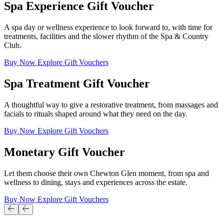
Spa Experience Gift Voucher​​​​‌ ‍ ​‍​‍‌‍ ‌ ​‍‌‍‍‌‌‍‌ ‌‍‍‌‌‍ ‍​‍​‍​ ‍‍​‍​‍‌ ​ ‌‍​‌‌‍ ‍‌‍‍‌‌ ‌​‌ ‍‌​‍ ‍‌‍‍‌‌‍ ​‍​‍​‍ ​​‍​‍‌‍‍​‌ ​‍‌‍‌‌‌‍‌‍​‍​‍​ ‍‍​‍​‍‌‍‍​‌ ‌​‌ ‌​‌ ​​‌ ​ ​ ‍‍​‍ ​‍ ‌‍ ​​‍ ‌‌‍​‌‌‍ ‍‌‍‌​​‍ ‌‌ ​‍​‍ ‌‌‍‍​‌‍ ‌ ‌​‌‍‌‌‌‍ ​‌ ​ ​‍ ‌‌ ​ ‌ ‌​‌ ‌‌‌‍‌​‌‍‍‌‌‍ ​‍ ‍‌ ‌‍‌‍‌‌‌ ​‍‌‍​ ‌‍‌‌‌‍ ​​‍ ‍‌‍​‌‌ ​​‌ ​​​‍ ‌‍‍‌‌‍ ‍‌ ‌​‌‍‌‌‌‍ ‍‌ ‌​​‍ ‌‍‌‌‌‍‌​‌‍‍‌‌ ‌​​‍ ‌‍ ‌‌‍ ‌‍‌​‌‍‌‌​ ‌‌ ​​‌ ​‍‌‍‌‌‌ ​ ‌‍‌‌‌‍ ‍‌ ‌​‌‍​‌‌ ‌​‌‍‍‌‌‍ ‌‍ ‍​ ‍ ‌‍‍‌‌‍‌​​ ‌​ ​‌‌‍‌‍​ ‌‌‌‍​ ​ ​ ​ ‍​‌‍​‌‌‍​‌​‍ ‌​ ‍​​ ‍​​ ‌​​ ‍​​‍ ‌​ ‌​​ ​‍‌‍‌‌‌‍‌‍​‍ ‌​ ‍‌​ ‍​​ ​​‌‍‌‌​‍ ‌​ ‌ ‌‍‌​​ ‌​‌‍‌‌‌‍​ ‌‍‌​​ ‍‌​ ‍​​ ​ ‌‍​ ‌‍​‌‌‍‌‌​ ‍ ‌ ‌​‌ ‍‌‌ ​​‌‍‌‌​ ‌‌‍‍​‌‍ ‌ ‌​‌‍‌‌‌‍ ​‌‌​ ‌‍‍‌‌ ‌​‌‍‌‌‌‌​​‌‍​‌‌‍‌ ‌‍‌‌​ ‍ ‌ ​​‌‍​‌‌ ‌​‌‍‍​​ ‌‌ ​​‌‍​‌‌‍‌ ‌‍‌‌‌​​‍‌ ‌‌‌‍‍‌‌‍ ​‌‍‌​‌‍‌‌‌ ​‍​‍‌‌​ ‌‌‌​​‍‌‌ ‌‍‍ ‌‍‌‌‌ ‍‌​‍‌‌​ ​ ‌​‌​​‍‌‌​ ​ ‌​‌​​‍‌‌​ ​‍​ ​‍‌‍​ ​ ‌​​ ‌ ​ ‌ ​ ‌‍​ ‌‌​ ​ ​ ​​​ ​‌​ ​ ‌‍‌‍​ ‍​​‍‌‌​ ​‍​ ​‍​‍‌‌​ ‌‌‌​‌​​‍ ‍‌‍‌‌‌‍ ‍‌ ‌​‌ ​‍‌‍‍‌‌‍‌‌‌ ​ ​‍‌‌​ ‌‌‌​​‍‌‌ ‌‍‍ ‌‍‌‌‌ ‍‌​‍‌‌​ ​ ‌​‌​​‍‌‌​ ​ ‌​‌​​‍‌‌​ ​‍​ ​‍​ ‍​‌‍‌‍‌‍‌​‌‍​‌‌‍‌‌​ ​​‌‍​ ​ ‌‌‌‍​‌​ ‌‍‌‍‌‌​ ‍‌​‍‌‌​ ​‍​ ​‍​‍‌‌​ ‌‌‌​‌​​‍ ‍‌‍‍​‌‍‌‌‌‍​‌‌‍‌​‌‍‍‌‌‍ ‍‌‍‌ ​ ‌‍​‍‌‍​‌‌ ​ ‌‍‌‌‌‌‌‌‌ ​‍‌‍ ​​ ‌‌‍‍​‌ ‌​‌ ‌​‌ ​​‌ ​ ​‍‌‌​ ​ ‌​​‌​‍‌‌​ ​‍‌​‌‍​‍‌‌​ ​‍‌​‌‍‌‍ ​​‍ ‌‌‍​‌‌‍ ‍‌‍‌​​‍ ‌‌ ​‍​‍ ‌‌‍‍​‌‍ ‌ ‌​‌‍‌‌‌‍ ​‌ ​ ​‍ ‌‌ ​ ‌ ‌​‌ ‌‌‌‍‌​‌‍‍‌‌‍ ​‍ ‍‌ ‌‍‌‍‌‌‌ ​‍‌‍​ ‌‍‌‌‌‍ ​​‍ ‍‌‍​‌‌ ​​‌ ​​​‍‌‍‌‍‍‌‌‍‌​​ ‌​ ​‌‌‍‌‍​ ‌‌‌‍​ ​ ​ ​ ‍​‌‍​‌‌‍​‌​‍ ‌​ ‍​​ ‍​​ ‌​​ ‍​​‍ ‌​ ‌​​ ​‍‌‍‌‌‌‍‌‍​‍ ‌​ ‍‌​ ‍​​ ​​‌‍‌‌​‍ ‌​ ‌ ‌‍‌​​ ‌​‌‍‌‌‌‍​ ‌‍‌​​ ‍‌​ ‍​​ ​ ‌‍​ ‌‍​‌‌‍‌‌​‍‌‍‌ ‌​‌ ‍‌‌ ​​‌‍‌‌​ ‌‌‍‍​‌‍ ‌ ‌​‌‍‌‌‌‍ ​‌‌​ ‌‍‍‌‌ ‌​‌‍‌‌‌‌​​‌‍​‌‌‍‌ ‌‍‌‌​‍‌‍‌ ​​‌‍​‌‌ ‌​‌‍‍​​ ‌‌ ​​‌‍​‌‌‍‌ ‌‍‌‌‌​​‍‌ ‌‌‌‍‍‌‌‍ ​‌‍‌​‌‍‌‌‌ ​‍​‍‌‌​ ‌‌‌​​‍‌‌ ‌‍‍ ‌‍‌‌‌ ‍‌​‍‌‌​ ​ ‌​‌​​‍‌‌​ ​ ‌​‌​​‍‌‌​ ​‍​ ​‍‌‍​ ​ ‌​​ ‌ ​ ‌ ​ ‌‍​ ‌‌​ ​ ​ ​​​ ​‌​ ​ ‌‍‌‍​ ‍​​‍‌‌​ ​‍​ ​‍​‍‌‌​ ‌‌‌​‌​​‍ ‍‌‍‌‌‌‍ ‍‌ ‌​‌ ​‍‌‍‍‌‌‍‌‌‌ ​ ​‍‌‌​ ‌‌‌​​‍‌‌ ‌‍‍ ‌‍‌‌‌ ‍‌​‍‌‌​ ​ ‌​‌​​‍‌‌​ ​ ‌​‌​​‍‌‌​ ​‍​ ​‍​ ‍​‌‍‌‍‌‍‌​‌‍​‌‌‍‌‌​ ​​‌‍​ ​ ‌‌‌‍​‌​ ‌‍‌‍‌‌​ ‍‌​‍‌‌​ ​‍​ ​‍​‍‌‌​ ‌‌‌​‌​​‍ ‍‌‍‍​‌‍‌‌‌‍​‌‌‍‌​‌‍‍‌‌‍ ‍‌‍‌ ​‍‌‍‌ ​​‌‍‌‌‌ ​‍‌ ​ ‌ ​​‌‍‌‌‌‍​ ‌ ‌​‌‍‍‌‌ ‌‍‌‍‌‌​ ‌‌ ​​‌ ‌‌‌‍​‍‌‍ ​‌‍‍‌‌ ​ ‌‍‍​‌‍‌‌‌‍‌​​‍​‍‌ ‌
A spa day or wellness experience to look forward to, with time for
treatments, facilities and the slower rhythm of the Spa & Country
Club. ​​​​‌ ‍ ​‍​‍‌‍ ‌ ​‍‌‍‍‌‌‍‌ ‌‍‍‌‌‍ ‍​‍​‍​ ‍‍​‍​‍‌ ​ ‌‍​‌‌‍ ‍‌‍‍‌‌ ‌​‌ ‍‌​‍ ‍‌‍‍‌‌‍ ​‍​‍​‍ ​​‍​‍‌‍‍​‌ ​‍‌‍‌‌‌‍‌‍​‍​‍​ ‍‍​‍​‍‌‍‍​‌ ‌​‌ ‌​‌ ​​‌ ​ ​ ‍‍​‍ ​‍ ‌‍ ​​‍ ‌‌‍​‌‌‍ ‍‌‍‌​​‍ ‌‌ ​‍​‍ ‌‌‍‍​‌‍ ‌ ‌​‌‍‌‌‌‍ ​‌ ​ ​‍ ‌‌ ​ ‌ ‌​‌ ‌‌‌‍‌​‌‍‍‌‌‍ ​‍ ‍‌ ‌‍‌‍‌‌‌ ​‍‌‍​ ‌‍‌‌‌‍ ​​‍ ‍‌‍​‌‌ ​​‌ ​​​‍ ‌‍‍‌‌‍ ‍‌ ‌​‌‍‌‌‌‍ ‍‌ ‌​​‍ ‌‍‌‌‌‍‌​‌‍‍‌‌ ‌​​‍ ‌‍ ‌‌‍ ‌‍‌​‌‍‌‌​ ‌‌ ​​‌ ​‍‌‍‌‌‌ ​ ‌‍‌‌‌‍ ‍‌ ‌​‌‍​‌‌ ‌​‌‍‍‌‌‍ ‌‍ ‍​ ‍ ‌‍‍‌‌‍‌​​ ‌​ ​‌‌‍‌‍​ ‌‌‌‍​ ​ ​ ​ ‍​‌‍​‌‌‍​‌​‍ ‌​ ‍​​ ‍​​ ‌​​ ‍​​‍ ‌​ ‌​​ ​‍‌‍‌‌‌‍‌‍​‍ ‌​ ‍‌​ ‍​​ ​​‌‍‌‌​‍ ‌​ ‌ ‌‍‌​​ ‌​‌‍‌‌‌‍​ ‌‍‌​​ ‍‌​ ‍​​ ​ ‌‍​ ‌‍​‌‌‍‌‌​ ‍ ‌ ‌​‌ ‍‌‌ ​​‌‍‌‌​ ‌‌‍‍​‌‍ ‌ ‌​‌‍‌‌‌‍ ​‌‌​ ‌‍‍‌‌ ‌​‌‍‌‌‌‌​​‌‍​‌‌‍‌ ‌‍‌‌​ ‍ ‌ ​​‌‍​‌‌ ‌​‌‍‍​​ ‌‌ ​​‌‍​‌‌‍‌ ‌‍‌‌‌​​‍‌ ‌‌‌‍‍‌‌‍ ​‌‍‌​‌‍‌‌‌ ​‍​‍‌‌​ ‌‌‌​​‍‌‌ ‌‍‍ ‌‍‌‌‌ ‍‌​‍‌‌​ ​ ‌​‌​​‍‌‌​ ​ ‌​‌​​‍‌‌​ ​‍​ ​‍‌‍​ ​ ‌​​ ‌ ​ ‌ ​ ‌‍​ ‌‌​ ​ ​ ​​​ ​‌​ ​ ‌‍‌‍​ ‍​​‍‌‌​ ​‍​ ​‍​‍‌‌​ ‌‌‌​‌​​‍ ‍‌‍‌‌‌‍ ‍‌ ‌​‌ ​‍‌‍‍‌‌‍‌‌‌ ​ ​‍‌‌​ ‌‌‌​​‍‌‌ ‌‍‍ ‌‍‌‌‌ ‍‌​‍‌‌​ ​ ‌​‌​​‍‌‌​ ​ ‌​‌​​‍‌‌​ ​‍​ ​‍​ ‍​‌‍‌‍‌‍‌​‌‍​‌‌‍‌‌​ ​​‌‍​ ​ ‌‌‌‍​‌​ ‌‍‌‍‌‌​ ‍‌​‍‌‌​ ​‍​ ​‍​‍‌‌​ ‌‌‌​‌​​‍ ‍‌‍​‍‌‍ ‌‍‌​‌ ‍‌​ ‌‍​‍‌‍​‌‌ ​ ‌‍‌‌‌‌‌‌‌ ​‍‌‍ ​​ ‌‌‍‍​‌ ‌​‌ ‌​‌ ​​‌ ​ ​‍‌‌​ ​ ‌​​‌​‍‌‌​ ​‍‌​‌‍​‍‌‌​ ​‍‌​‌‍‌‍ ​​‍ ‌‌‍​‌‌‍ ‍‌‍‌​​‍ ‌‌ ​‍​‍ ‌‌‍‍​‌‍ ‌ ‌​‌‍‌‌‌‍ ​‌ ​ ​‍ ‌‌ ​ ‌ ‌​‌ ‌‌‌‍‌​‌‍‍‌‌‍ ​‍ ‍‌ ‌‍‌‍‌‌‌ ​‍‌‍​ ‌‍‌‌‌‍ ​​‍ ‍‌‍​‌‌ ​​‌ ​​​‍‌‍‌‍‍‌‌‍‌​​ ‌​ ​‌‌‍‌‍​ ‌‌‌‍​ ​ ​ ​ ‍​‌‍​‌‌‍​‌​‍ ‌​ ‍​​ ‍​​ ‌​​ ‍​​‍ ‌​ ‌​​ ​‍‌‍‌‌‌‍‌‍​‍ ‌​ ‍‌​ ‍​​ ​​‌‍‌‌​‍ ‌​ ‌ ‌‍‌​​ ‌​‌‍‌‌‌‍​ ‌‍‌​​ ‍‌​ ‍​​ ​ ‌‍​ ‌‍​‌‌‍‌‌​‍‌‍‌ ‌​‌ ‍‌‌ ​​‌‍‌‌​ ‌‌‍‍​‌‍ ‌ ‌​‌‍‌‌‌‍ ​‌‌​ ‌‍‍‌‌ ‌​‌‍‌‌‌‌​​‌‍​‌‌‍‌ ‌‍‌‌​‍‌‍‌ ​​‌‍​‌‌ ‌​‌‍‍​​ ‌‌ ​​‌‍​‌‌‍‌ ‌‍‌‌‌​​‍‌ ‌‌‌‍‍‌‌‍ ​‌‍‌​‌‍‌‌‌ ​‍​‍‌‌​ ‌‌‌​​‍‌‌ ‌‍‍ ‌‍‌‌‌ ‍‌​‍‌‌​ ​ ‌​‌​​‍‌‌​ ​ ‌​‌​​‍‌‌​ ​‍​ ​‍‌‍​ ​ ‌​​ ‌ ​ ‌ ​ ‌‍​ ‌‌​ ​ ​ ​​​ ​‌​ ​ ‌‍‌‍​ ‍​​‍‌‌​ ​‍​ ​‍​‍‌‌​ ‌‌‌​‌​​‍ ‍‌‍‌‌‌‍ ‍‌ ‌​‌ ​‍‌‍‍‌‌‍‌‌‌ ​ ​‍‌‌​ ‌‌‌​​‍‌‌ ‌‍‍ ‌‍‌‌‌ ‍‌​‍‌‌​ ​ ‌​‌​​‍‌‌​ ​ ‌​‌​​‍‌‌​ ​‍​ ​‍​ ‍​‌‍‌‍‌‍‌​‌‍​‌‌‍‌‌​ ​​‌‍​ ​ ‌‌‌‍​‌​ ‌‍‌‍‌‌​ ‍‌​‍‌‌​ ​‍​ ​‍​‍‌‌​ ‌‌‌​‌​​‍ ‍‌‍​‍‌‍ ‌‍‌​‌ ‍‌​‍‌‍‌ ​​‌‍‌‌‌ ​‍‌ ​ ‌ ​​‌‍‌‌‌‍​ ‌ ‌​‌‍‍‌‌ ‌‍‌‍‌‌​ ‌‌ ​​‌ ‌‌‌‍​‍‌‍ ​‌‍‍‌‌ ​ ‌‍‍​‌‍‌‌‌‍‌​​‍​‍‌ ‌
Buy Now ​​​​‌ ‍ ​‍​‍‌‍ ‌ ​‍‌‍‍‌‌‍‌ ‌‍‍‌‌‍ ‍​‍​‍​ ‍‍​‍​‍‌ ​ ‌‍​‌‌‍ ‍‌‍‍‌‌ ‌​‌ ‍‌​‍ ‍‌‍‍‌‌‍ ​‍​‍​‍ ​​‍​‍‌‍‍​‌ ​‍‌‍‌‌‌‍‌‍​‍​‍​ ‍‍​‍​‍‌‍‍​‌ ‌​‌ ‌​‌ ​​‌ ​ ​ ‍‍​‍ ​‍ ‌‍ ​​‍ ‌‌‍​‌‌‍ ‍‌‍‌​​‍ ‌‌ ​‍​‍ ‌‌‍‍​‌‍ ‌ ‌​‌‍‌‌‌‍ ​‌ ​ ​‍ ‌‌ ​ ‌ ‌​‌ ‌‌‌‍‌​‌‍‍‌‌‍ ​‍ ‍‌ ‌‍‌‍‌‌‌ ​‍‌‍​ ‌‍‌‌‌‍ ​​‍ ‍‌‍​‌‌ ​​‌ ​​​‍ ‌‍‍‌‌‍ ‍‌ ‌​‌‍‌‌‌‍ ‍‌ ‌​​‍ ‌‍‌‌‌‍‌​‌‍‍‌‌ ‌​​‍ ‌‍ ‌‌‍ ‌‍‌​‌‍‌‌​ ‌‌ ​​‌ ​‍‌‍‌‌‌ ​ ‌‍‌‌‌‍ ‍‌ ‌​‌‍​‌‌ ‌​‌‍‍‌‌‍ ‌‍ ‍​ ‍ ‌‍‍‌‌‍‌​​ ‌​ ​‌‌‍‌‍​ ‌‌‌‍​ ​ ​ ​ ‍​‌‍​‌‌‍​‌​‍ ‌​ ‍​​ ‍​​ ‌​​ ‍​​‍ ‌​ ‌​​ ​‍‌‍‌‌‌‍‌‍​‍ ‌​ ‍‌​ ‍​​ ​​‌‍‌‌​‍ ‌​ ‌ ‌‍‌​​ ‌​‌‍‌‌‌‍​ ‌‍‌​​ ‍‌​ ‍​​ ​ ‌‍​ ‌‍​‌‌‍‌‌​ ‍ ‌ ‌​‌ ‍‌‌ ​​‌‍‌‌​ ‌‌‍‍​‌‍ ‌ ‌​‌‍‌‌‌‍ ​‌‌​ ‌‍‍‌‌ ‌​‌‍‌‌‌‌​​‌‍​‌‌‍‌ ‌‍‌‌​ ‍ ‌ ​​‌‍​‌‌ ‌​‌‍‍​​ ‌‌ ​​‌‍​‌‌‍‌ ‌‍‌‌‌​​‍‌ ‌‌‌‍‍‌‌‍ ​‌‍‌​‌‍‌‌‌ ​‍​‍‌‌​ ‌‌‌​​‍‌‌ ‌‍‍ ‌‍‌‌‌ ‍‌​‍‌‌​ ​ ‌​‌​​‍‌‌​ ​ ‌​‌​​‍‌‌​ ​‍​ ​‍‌‍​ ​ ‌​​ ‌ ​ ‌ ​ ‌‍​ ‌‌​ ​ ​ ​​​ ​‌​ ​ ‌‍‌‍​ ‍​​‍‌‌​ ​‍​ ​‍​‍‌‌​ ‌‌‌​‌​​‍ ‍‌‍‌‌‌‍ ‍‌ ‌​‌ ​‍‌‍‍‌‌‍‌‌‌ ​ ​‍‌‌​ ‌‌‌​​‍‌‌ ‌‍‍ ‌‍‌‌‌ ‍‌​‍‌‌​ ​ ‌​‌​​‍‌‌​ ​ ‌​‌​​‍‌‌​ ​‍​ ​‍​ ‍​‌‍‌‍‌‍‌​‌‍​‌‌‍‌‌​ ​​‌‍​ ​ ‌‌‌‍​‌​ ‌‍‌‍‌‌​ ‍‌​‍‌‌​ ​‍​ ​‍​‍‌‌​ ‌‌‌​‌​​‍ ‍‌ ​​‌ ​‍‌‍‍‌‌‍ ‌‌‍​‌‌ ​‍‌ ‍‌‌​​ ‌ ‌​‌‍​‌​‍ ‍‌‍ ​‌‍​‌‌‍​‍‌‍‌‌‌‍ ​​ ‌‍​‍‌‍​‌‌ ​ ‌‍‌‌‌‌‌‌‌ ​‍‌‍ ​​ ‌‌‍‍​‌ ‌​‌ ‌​‌ ​​‌ ​ ​‍‌‌​ ​ ‌​​‌​‍‌‌​ ​‍‌​‌‍​‍‌‌​ ​‍‌​‌‍‌‍ ​​‍ ‌‌‍​‌‌‍ ‍‌‍‌​​‍ ‌‌ ​‍​‍ ‌‌‍‍​‌‍ ‌ ‌​‌‍‌‌‌‍ ​‌ ​ ​‍ ‌‌ ​ ‌ ‌​‌ ‌‌‌‍‌​‌‍‍‌‌‍ ​‍ ‍‌ ‌‍‌‍‌‌‌ ​‍‌‍​ ‌‍‌‌‌‍ ​​‍ ‍‌‍​‌‌ ​​‌ ​​​‍‌‍‌‍‍‌‌‍‌​​ ‌​ ​‌‌‍‌‍​ ‌‌‌‍​ ​ ​ ​ ‍​‌‍​‌‌‍​‌​‍ ‌​ ‍​​ ‍​​ ‌​​ ‍​​‍ ‌​ ‌​​ ​‍‌‍‌‌‌‍‌‍​‍ ‌​ ‍‌​ ‍​​ ​​‌‍‌‌​‍ ‌​ ‌ ‌‍‌​​ ‌​‌‍‌‌‌‍​ ‌‍‌​​ ‍‌​ ‍​​ ​ ‌‍​ ‌‍​‌‌‍‌‌​‍‌‍‌ ‌​‌ ‍‌‌ ​​‌‍‌‌​ ‌‌‍‍​‌‍ ‌ ‌​‌‍‌‌‌‍ ​‌‌​ ‌‍‍‌‌ ‌​‌‍‌‌‌‌​​‌‍​‌‌‍‌ ‌‍‌‌​‍‌‍‌ ​​‌‍​‌‌ ‌​‌‍‍​​ ‌‌ ​​‌‍​‌‌‍‌ ‌‍‌‌‌​​‍‌ ‌‌‌‍‍‌‌‍ ​‌‍‌​‌‍‌‌‌ ​‍​‍‌‌​ ‌‌‌​​‍‌‌ ‌‍‍ ‌‍‌‌‌ ‍‌​‍‌‌​ ​ ‌​‌​​‍‌‌​ ​ ‌​‌​​‍‌‌​ ​‍​ ​‍‌‍​ ​ ‌​​ ‌ ​ ‌ ​ ‌‍​ ‌‌​ ​ ​ ​​​ ​‌​ ​ ‌‍‌‍​ ‍​​‍‌‌​ ​‍​ ​‍​‍‌‌​ ‌‌‌​‌​​‍ ‍‌‍‌‌‌‍ ‍‌ ‌​‌ ​‍‌‍‍‌‌‍‌‌‌ ​ ​‍‌‌​ ‌‌‌​​‍‌‌ ‌‍‍ ‌‍‌‌‌ ‍‌​‍‌‌​ ​ ‌​‌​​‍‌‌​ ​ ‌​‌​​‍‌‌​ ​‍​ ​‍​ ‍​‌‍‌‍‌‍‌​‌‍​‌‌‍‌‌​ ​​‌‍​ ​ ‌‌‌‍​‌​ ‌‍‌‍‌‌​ ‍‌​‍‌‌​ ​‍​ ​‍​‍‌‌​ ‌‌‌​‌​​‍ ‍‌ ​​‌ ​‍‌‍‍‌‌‍ ‌‌‍​‌‌ ​‍‌ ‍‌‌​​ ‌ ‌​‌‍​‌​‍ ‍‌‍ ​‌‍​‌‌‍​‍‌‍‌‌‌‍ ​​‍‌‍‌ ​​‌‍‌‌‌ ​‍‌ ​ ‌ ​​‌‍‌‌‌‍​ ‌ ‌​‌‍‍‌‌ ‌‍‌‍‌‌​ ‌‌ ​​‌ ‌‌‌‍​‍‌‍ ​‌‍‍‌‌ ​ ‌‍‍​‌‍‌‌‌‍‌​​‍​‍‌ ‌
Explore Gift Vouchers​​​​‌ ‍ ​‍​‍‌‍ ‌ ​‍‌‍‍‌‌‍‌ ‌‍‍‌‌‍ ‍​‍​‍​ ‍‍​‍​‍‌ ​ ‌‍​‌‌‍ ‍‌‍‍‌‌ ‌​‌ ‍‌​‍ ‍‌‍‍‌‌‍ ​‍​‍​‍ ​​‍​‍‌‍‍​‌ ​‍‌‍‌‌‌‍‌‍​‍​‍​ ‍‍​‍​‍‌‍‍​‌ ‌​‌ ‌​‌ ​​‌ ​ ​ ‍‍​‍ ​‍ ‌‍ ​​‍ ‌‌‍​‌‌‍ ‍‌‍‌​​‍ ‌‌ ​‍​‍ ‌‌‍‍​‌‍ ‌ ‌​‌‍‌‌‌‍ ​‌ ​ ​‍ ‌‌ ​ ‌ ‌​‌ ‌‌‌‍‌​‌‍‍‌‌‍ ​‍ ‍‌ ‌‍‌‍‌‌‌ ​‍‌‍​ ‌‍‌‌‌‍ ​​‍ ‍‌‍​‌‌ ​​‌ ​​​‍ ‌‍‍‌‌‍ ‍‌ ‌​‌‍‌‌‌‍ ‍‌ ‌​​‍ ‌‍‌‌‌‍‌​‌‍‍‌‌ ‌​​‍ ‌‍ ‌‌‍ ‌‍‌​‌‍‌‌​ ‌‌ ​​‌ ​‍‌‍‌‌‌ ​ ‌‍‌‌‌‍ ‍‌ ‌​‌‍​‌‌ ‌​‌‍‍‌‌‍ ‌‍ ‍​ ‍ ‌‍‍‌‌‍‌​​ ‌​ ​‌‌‍‌‍​ ‌‌‌‍​ ​ ​ ​ ‍​‌‍​‌‌‍​‌​‍ ‌​ ‍​​ ‍​​ ‌​​ ‍​​‍ ‌​ ‌​​ ​‍‌‍‌‌‌‍‌‍​‍ ‌​ ‍‌​ ‍​​ ​​‌‍‌‌​‍ ‌​ ‌ ‌‍‌​​ ‌​‌‍‌‌‌‍​ ‌‍‌​​ ‍‌​ ‍​​ ​ ‌‍​ ‌‍​‌‌‍‌‌​ ‍ ‌ ‌​‌ ‍‌‌ ​​‌‍‌‌​ ‌‌‍‍​‌‍ ‌ ‌​‌‍‌‌‌‍ ​‌‌​ ‌‍‍‌‌ ‌​‌‍‌‌‌‌​​‌‍​‌‌‍‌ ‌‍‌‌​ ‍ ‌ ​​‌‍​‌‌ ‌​‌‍‍​​ ‌‌ ​​‌‍​‌‌‍‌ ‌‍‌‌‌​​‍‌ ‌‌‌‍‍‌‌‍ ​‌‍‌​‌‍‌‌‌ ​‍​‍‌‌​ ‌‌‌​​‍‌‌ ‌‍‍ ‌‍‌‌‌ ‍‌​‍‌‌​ ​ ‌​‌​​‍‌‌​ ​ ‌​‌​​‍‌‌​ ​‍​ ​‍‌‍​ ​ ‌​​ ‌ ​ ‌ ​ ‌‍​ ‌‌​ ​ ​ ​​​ ​‌​ ​ ‌‍‌‍​ ‍​​‍‌‌​ ​‍​ ​‍​‍‌‌​ ‌‌‌​‌​​‍ ‍‌‍‌‌‌‍ ‍‌ ‌​‌ ​‍‌‍‍‌‌‍‌‌‌ ​ ​‍‌‌​ ‌‌‌​​‍‌‌ ‌‍‍ ‌‍‌‌‌ ‍‌​‍‌‌​ ​ ‌​‌​​‍‌‌​ ​ ‌​‌​​‍‌‌​ ​‍​ ​‍​ ‍​‌‍‌‍‌‍‌​‌‍​‌‌‍‌‌​ ​​‌‍​ ​ ‌‌‌‍​‌​ ‌‍‌‍‌‌​ ‍‌​‍‌‌​ ​‍​ ​‍​‍‌‌​ ‌‌‌​‌​​‍ ‍‌ ​ ‌‍‌‌‌‍​ ‌‍ ‌‍ ‍‌‍‌​‌‍​‌‌ ​‍‌ ‍‌‌​​ ‌ ‌​‌‍​‌​‍ ‍‌‍ ​‌‍​‌‌‍​‍‌‍‌‌‌‍ ​​ ‌‍​‍‌‍​‌‌ ​ ‌‍‌‌‌‌‌‌‌ ​‍‌‍ ​​ ‌‌‍‍​‌ ‌​‌ ‌​‌ ​​‌ ​ ​‍‌‌​ ​ ‌​​‌​‍‌‌​ ​‍‌​‌‍​‍‌‌​ ​‍‌​‌‍‌‍ ​​‍ ‌‌‍​‌‌‍ ‍‌‍‌​​‍ ‌‌ ​‍​‍ ‌‌‍‍​‌‍ ‌ ‌​‌‍‌‌‌‍ ​‌ ​ ​‍ ‌‌ ​ ‌ ‌​‌ ‌‌‌‍‌​‌‍‍‌‌‍ ​‍ ‍‌ ‌‍‌‍‌‌‌ ​‍‌‍​ ‌‍‌‌‌‍ ​​‍ ‍‌‍​‌‌ ​​‌ ​​​‍‌‍‌‍‍‌‌‍‌​​ ‌​ ​‌‌‍‌‍​ ‌‌‌‍​ ​ ​ ​ ‍​‌‍​‌‌‍​‌​‍ ‌​ ‍​​ ‍​​ ‌​​ ‍​​‍ ‌​ ‌​​ ​‍‌‍‌‌‌‍‌‍​‍ ‌​ ‍‌​ ‍​​ ​​‌‍‌‌​‍ ‌​ ‌ ‌‍‌​​ ‌​‌‍‌‌‌‍​ ‌‍‌​​ ‍‌​ ‍​​ ​ ‌‍​ ‌‍​‌‌‍‌‌​‍‌‍‌ ‌​‌ ‍‌‌ ​​‌‍‌‌​ ‌‌‍‍​‌‍ ‌ ‌​‌‍‌‌‌‍ ​‌‌​ ‌‍‍‌‌ ‌​‌‍‌‌‌‌​​‌‍​‌‌‍‌ ‌‍‌‌​‍‌‍‌ ​​‌‍​‌‌ ‌​‌‍‍​​ ‌‌ ​​‌‍​‌‌‍‌ ‌‍‌‌‌​​‍‌ ‌‌‌‍‍‌‌‍ ​‌‍‌​‌‍‌‌‌ ​‍​‍‌‌​ ‌‌‌​​‍‌‌ ‌‍‍ ‌‍‌‌‌ ‍‌​‍‌‌​ ​ ‌​‌​​‍‌‌​ ​ ‌​‌​​‍‌‌​ ​‍​ ​‍‌‍​ ​ ‌​​ ‌ ​ ‌ ​ ‌‍​ ‌‌​ ​ ​ ​​​ ​‌​ ​ ‌‍‌‍​ ‍​​‍‌‌​ ​‍​ ​‍​‍‌‌​ ‌‌‌​‌​​‍ ‍‌‍‌‌‌‍ ‍‌ ‌​‌ ​‍‌‍‍‌‌‍‌‌‌ ​ ​‍‌‌​ ‌‌‌​​‍‌‌ ‌‍‍ ‌‍‌‌‌ ‍‌​‍‌‌​ ​ ‌​‌​​‍‌‌​ ​ ‌​‌​​‍‌‌​ ​‍​ ​‍​ ‍​‌‍‌‍‌‍‌​‌‍​‌‌‍‌‌​ ​​‌‍​ ​ ‌‌‌‍​‌​ ‌‍‌‍‌‌​ ‍‌​‍‌‌​ ​‍​ ​‍​‍‌‌​ ‌‌‌​‌​​‍ ‍‌ ​ ‌‍‌‌‌‍​ ‌‍ ‌‍ ‍‌‍‌​‌‍​‌‌ ​‍‌ ‍‌‌​​ ‌ ‌​‌‍​‌​‍ ‍‌‍ ​‌‍​‌‌‍​‍‌‍‌‌‌‍ ​​‍‌‍‌ ​​‌‍‌‌‌ ​‍‌ ​ ‌ ​​‌‍‌‌‌‍​ ‌ ‌​‌‍‍‌‌ ‌‍‌‍‌‌​ ‌‌ ​​‌ ‌‌‌‍​‍‌‍ ​‌‍‍‌‌ ​ ‌‍‍​‌‍‌‌‌‍‌​​‍​‍‌ ‌
Spa Treatment Gift Voucher​​​​‌ ‍ ​‍​‍‌‍ ‌ ​‍‌‍‍‌‌‍‌ ‌‍‍‌‌‍ ‍​‍​‍​ ‍‍​‍​‍‌ ​ ‌‍​‌‌‍ ‍‌‍‍‌‌ ‌​‌ ‍‌​‍ ‍‌‍‍‌‌‍ ​‍​‍​‍ ​​‍​‍‌‍‍​‌ ​‍‌‍‌‌‌‍‌‍​‍​‍​ ‍‍​‍​‍‌‍‍​‌ ‌​‌ ‌​‌ ​​‌ ​ ​ ‍‍​‍ ​‍ ‌‍ ​​‍ ‌‌‍​‌‌‍ ‍‌‍‌​​‍ ‌‌ ​‍​‍ ‌‌‍‍​‌‍ ‌ ‌​‌‍‌‌‌‍ ​‌ ​ ​‍ ‌‌ ​ ‌ ‌​‌ ‌‌‌‍‌​‌‍‍‌‌‍ ​‍ ‍‌ ‌‍‌‍‌‌‌ ​‍‌‍​ ‌‍‌‌‌‍ ​​‍ ‍‌‍​‌‌ ​​‌ ​​​‍ ‌‍‍‌‌‍ ‍‌ ‌​‌‍‌‌‌‍ ‍‌ ‌​​‍ ‌‍‌‌‌‍‌​‌‍‍‌‌ ‌​​‍ ‌‍ ‌‌‍ ‌‍‌​‌‍‌‌​ ‌‌ ​​‌ ​‍‌‍‌‌‌ ​ ‌‍‌‌‌‍ ‍‌ ‌​‌‍​‌‌ ‌​‌‍‍‌‌‍ ‌‍ ‍​ ‍ ‌‍‍‌‌‍‌​​ ‌​ ​‌‌‍‌‍​ ‌‌‌‍​ ​ ​ ​ ‍​‌‍​‌‌‍​‌​‍ ‌​ ‍​​ ‍​​ ‌​​ ‍​​‍ ‌​ ‌​​ ​‍‌‍‌‌‌‍‌‍​‍ ‌​ ‍‌​ ‍​​ ​​‌‍‌‌​‍ ‌​ ‌ ‌‍‌​​ ‌​‌‍‌‌‌‍​ ‌‍‌​​ ‍‌​ ‍​​ ​ ‌‍​ ‌‍​‌‌‍‌‌​ ‍ ‌ ‌​‌ ‍‌‌ ​​‌‍‌‌​ ‌‌‍‍​‌‍ ‌ ‌​‌‍‌‌‌‍ ​‌‌​ ‌‍‍‌‌ ‌​‌‍‌‌‌‌​​‌‍​‌‌‍‌ ‌‍‌‌​ ‍ ‌ ​​‌‍​‌‌ ‌​‌‍‍​​ ‌‌ ​​‌‍​‌‌‍‌ ‌‍‌‌‌​​‍‌ ‌‌‌‍‍‌‌‍ ​‌‍‌​‌‍‌‌‌ ​‍​‍‌‌​ ‌‌‌​​‍‌‌ ‌‍‍ ‌‍‌‌‌ ‍‌​‍‌‌​ ​ ‌​‌​​‍‌‌​ ​ ‌​‌​​‍‌‌​ ​‍​ ​‍‌‍​ ​ ‌​​ ‌ ​ ‌ ​ ‌‍​ ‌‌​ ​ ​ ​​​ ​‌​ ​ ‌‍‌‍​ ‍​​‍‌‌​ ​‍​ ​‍​‍‌‌​ ‌‌‌​‌​​‍ ‍‌‍‌‌‌‍ ‍‌ ‌​‌ ​‍‌‍‍‌‌‍‌‌‌ ​ ​‍‌‌​ ‌‌‌​​‍‌‌ ‌‍‍ ‌‍‌‌‌ ‍‌​‍‌‌​ ​ ‌​‌​​‍‌‌​ ​ ‌​‌​​‍‌‌​ ​‍​ ​‍​ ‌‌‌‍‌‌​ ‌​​ ‌‌​ ‌​​ ​‌​ ‌‍‌‍​‌​ ‌​‌‍​‍​ ​‌​ ​​​‍‌‌​ ​‍​ ​‍​‍‌‌​ ‌‌‌​‌​​‍ ‍‌‍‍​‌‍‌‌‌‍​‌‌‍‌​‌‍‍‌‌‍ ‍‌‍‌ ​ ‌‍​‍‌‍​‌‌ ​ ‌‍‌‌‌‌‌‌‌ ​‍‌‍ ​​ ‌‌‍‍​‌ ‌​‌ ‌​‌ ​​‌ ​ ​‍‌‌​ ​ ‌​​‌​‍‌‌​ ​‍‌​‌‍​‍‌‌​ ​‍‌​‌‍‌‍ ​​‍ ‌‌‍​‌‌‍ ‍‌‍‌​​‍ ‌‌ ​‍​‍ ‌‌‍‍​‌‍ ‌ ‌​‌‍‌‌‌‍ ​‌ ​ ​‍ ‌‌ ​ ‌ ‌​‌ ‌‌‌‍‌​‌‍‍‌‌‍ ​‍ ‍‌ ‌‍‌‍‌‌‌ ​‍‌‍​ ‌‍‌‌‌‍ ​​‍ ‍‌‍​‌‌ ​​‌ ​​​‍‌‍‌‍‍‌‌‍‌​​ ‌​ ​‌‌‍‌‍​ ‌‌‌‍​ ​ ​ ​ ‍​‌‍​‌‌‍​‌​‍ ‌​ ‍​​ ‍​​ ‌​​ ‍​​‍ ‌​ ‌​​ ​‍‌‍‌‌‌‍‌‍​‍ ‌​ ‍‌​ ‍​​ ​​‌‍‌‌​‍ ‌​ ‌ ‌‍‌​​ ‌​‌‍‌‌‌‍​ ‌‍‌​​ ‍‌​ ‍​​ ​ ‌‍​ ‌‍​‌‌‍‌‌​‍‌‍‌ ‌​‌ ‍‌‌ ​​‌‍‌‌​ ‌‌‍‍​‌‍ ‌ ‌​‌‍‌‌‌‍ ​‌‌​ ‌‍‍‌‌ ‌​‌‍‌‌‌‌​​‌‍​‌‌‍‌ ‌‍‌‌​‍‌‍‌ ​​‌‍​‌‌ ‌​‌‍‍​​ ‌‌ ​​‌‍​‌‌‍‌ ‌‍‌‌‌​​‍‌ ‌‌‌‍‍‌‌‍ ​‌‍‌​‌‍‌‌‌ ​‍​‍‌‌​ ‌‌‌​​‍‌‌ ‌‍‍ ‌‍‌‌‌ ‍‌​‍‌‌​ ​ ‌​‌​​‍‌‌​ ​ ‌​‌​​‍‌‌​ ​‍​ ​‍‌‍​ ​ ‌​​ ‌ ​ ‌ ​ ‌‍​ ‌‌​ ​ ​ ​​​ ​‌​ ​ ‌‍‌‍​ ‍​​‍‌‌​ ​‍​ ​‍​‍‌‌​ ‌‌‌​‌​​‍ ‍‌‍‌‌‌‍ ‍‌ ‌​‌ ​‍‌‍‍‌‌‍‌‌‌ ​ ​‍‌‌​ ‌‌‌​​‍‌‌ ‌‍‍ ‌‍‌‌‌ ‍‌​‍‌‌​ ​ ‌​‌​​‍‌‌​ ​ ‌​‌​​‍‌‌​ ​‍​ ​‍​ ‌‌‌‍‌‌​ ‌​​ ‌‌​ ‌​​ ​‌​ ‌‍‌‍​‌​ ‌​‌‍​‍​ ​‌​ ​​​‍‌‌​ ​‍​ ​‍​‍‌‌​ ‌‌‌​‌​​‍ ‍‌‍‍​‌‍‌‌‌‍​‌‌‍‌​‌‍‍‌‌‍ ‍‌‍‌ ​‍‌‍‌ ​​‌‍‌‌‌ ​‍‌ ​ ‌ ​​‌‍‌‌‌‍​ ‌ ‌​‌‍‍‌‌ ‌‍‌‍‌‌​ ‌‌ ​​‌ ‌‌‌‍​‍‌‍ ​‌‍‍‌‌ ​ ‌‍‍​‌‍‌‌‌‍‌​​‍​‍‌ ‌
A thoughtful way to give a restorative treatment, from massages and
facials to rituals shaped around what they need on the day. ​​​​‌ ‍ ​‍​‍‌‍ ‌ ​‍‌‍‍‌‌‍‌ ‌‍‍‌‌‍ ‍​‍​‍​ ‍‍​‍​‍‌ ​ ‌‍​‌‌‍ ‍‌‍‍‌‌ ‌​‌ ‍‌​‍ ‍‌‍‍‌‌‍ ​‍​‍​‍ ​​‍​‍‌‍‍​‌ ​‍‌‍‌‌‌‍‌‍​‍​‍​ ‍‍​‍​‍‌‍‍​‌ ‌​‌ ‌​‌ ​​‌ ​ ​ ‍‍​‍ ​‍ ‌‍ ​​‍ ‌‌‍​‌‌‍ ‍‌‍‌​​‍ ‌‌ ​‍​‍ ‌‌‍‍​‌‍ ‌ ‌​‌‍‌‌‌‍ ​‌ ​ ​‍ ‌‌ ​ ‌ ‌​‌ ‌‌‌‍‌​‌‍‍‌‌‍ ​‍ ‍‌ ‌‍‌‍‌‌‌ ​‍‌‍​ ‌‍‌‌‌‍ ​​‍ ‍‌‍​‌‌ ​​‌ ​​​‍ ‌‍‍‌‌‍ ‍‌ ‌​‌‍‌‌‌‍ ‍‌ ‌​​‍ ‌‍‌‌‌‍‌​‌‍‍‌‌ ‌​​‍ ‌‍ ‌‌‍ ‌‍‌​‌‍‌‌​ ‌‌ ​​‌ ​‍‌‍‌‌‌ ​ ‌‍‌‌‌‍ ‍‌ ‌​‌‍​‌‌ ‌​‌‍‍‌‌‍ ‌‍ ‍​ ‍ ‌‍‍‌‌‍‌​​ ‌​ ​‌‌‍‌‍​ ‌‌‌‍​ ​ ​ ​ ‍​‌‍​‌‌‍​‌​‍ ‌​ ‍​​ ‍​​ ‌​​ ‍​​‍ ‌​ ‌​​ ​‍‌‍‌‌‌‍‌‍​‍ ‌​ ‍‌​ ‍​​ ​​‌‍‌‌​‍ ‌​ ‌ ‌‍‌​​ ‌​‌‍‌‌‌‍​ ‌‍‌​​ ‍‌​ ‍​​ ​ ‌‍​ ‌‍​‌‌‍‌‌​ ‍ ‌ ‌​‌ ‍‌‌ ​​‌‍‌‌​ ‌‌‍‍​‌‍ ‌ ‌​‌‍‌‌‌‍ ​‌‌​ ‌‍‍‌‌ ‌​‌‍‌‌‌‌​​‌‍​‌‌‍‌ ‌‍‌‌​ ‍ ‌ ​​‌‍​‌‌ ‌​‌‍‍​​ ‌‌ ​​‌‍​‌‌‍‌ ‌‍‌‌‌​​‍‌ ‌‌‌‍‍‌‌‍ ​‌‍‌​‌‍‌‌‌ ​‍​‍‌‌​ ‌‌‌​​‍‌‌ ‌‍‍ ‌‍‌‌‌ ‍‌​‍‌‌​ ​ ‌​‌​​‍‌‌​ ​ ‌​‌​​‍‌‌​ ​‍​ ​‍‌‍​ ​ ‌​​ ‌ ​ ‌ ​ ‌‍​ ‌‌​ ​ ​ ​​​ ​‌​ ​ ‌‍‌‍​ ‍​​‍‌‌​ ​‍​ ​‍​‍‌‌​ ‌‌‌​‌​​‍ ‍‌‍‌‌‌‍ ‍‌ ‌​‌ ​‍‌‍‍‌‌‍‌‌‌ ​ ​‍‌‌​ ‌‌‌​​‍‌‌ ‌‍‍ ‌‍‌‌‌ ‍‌​‍‌‌​ ​ ‌​‌​​‍‌‌​ ​ ‌​‌​​‍‌‌​ ​‍​ ​‍​ ‌‌‌‍‌‌​ ‌​​ ‌‌​ ‌​​ ​‌​ ‌‍‌‍​‌​ ‌​‌‍​‍​ ​‌​ ​​​‍‌‌​ ​‍​ ​‍​‍‌‌​ ‌‌‌​‌​​‍ ‍‌‍​‍‌‍ ‌‍‌​‌ ‍‌​ ‌‍​‍‌‍​‌‌ ​ ‌‍‌‌‌‌‌‌‌ ​‍‌‍ ​​ ‌‌‍‍​‌ ‌​‌ ‌​‌ ​​‌ ​ ​‍‌‌​ ​ ‌​​‌​‍‌‌​ ​‍‌​‌‍​‍‌‌​ ​‍‌​‌‍‌‍ ​​‍ ‌‌‍​‌‌‍ ‍‌‍‌​​‍ ‌‌ ​‍​‍ ‌‌‍‍​‌‍ ‌ ‌​‌‍‌‌‌‍ ​‌ ​ ​‍ ‌‌ ​ ‌ ‌​‌ ‌‌‌‍‌​‌‍‍‌‌‍ ​‍ ‍‌ ‌‍‌‍‌‌‌ ​‍‌‍​ ‌‍‌‌‌‍ ​​‍ ‍‌‍​‌‌ ​​‌ ​​​‍‌‍‌‍‍‌‌‍‌​​ ‌​ ​‌‌‍‌‍​ ‌‌‌‍​ ​ ​ ​ ‍​‌‍​‌‌‍​‌​‍ ‌​ ‍​​ ‍​​ ‌​​ ‍​​‍ ‌​ ‌​​ ​‍‌‍‌‌‌‍‌‍​‍ ‌​ ‍‌​ ‍​​ ​​‌‍‌‌​‍ ‌​ ‌ ‌‍‌​​ ‌​‌‍‌‌‌‍​ ‌‍‌​​ ‍‌​ ‍​​ ​ ‌‍​ ‌‍​‌‌‍‌‌​‍‌‍‌ ‌​‌ ‍‌‌ ​​‌‍‌‌​ ‌‌‍‍​‌‍ ‌ ‌​‌‍‌‌‌‍ ​‌‌​ ‌‍‍‌‌ ‌​‌‍‌‌‌‌​​‌‍​‌‌‍‌ ‌‍‌‌​‍‌‍‌ ​​‌‍​‌‌ ‌​‌‍‍​​ ‌‌ ​​‌‍​‌‌‍‌ ‌‍‌‌‌​​‍‌ ‌‌‌‍‍‌‌‍ ​‌‍‌​‌‍‌‌‌ ​‍​‍‌‌​ ‌‌‌​​‍‌‌ ‌‍‍ ‌‍‌‌‌ ‍‌​‍‌‌​ ​ ‌​‌​​‍‌‌​ ​ ‌​‌​​‍‌‌​ ​‍​ ​‍‌‍​ ​ ‌​​ ‌ ​ ‌ ​ ‌‍​ ‌‌​ ​ ​ ​​​ ​‌​ ​ ‌‍‌‍​ ‍​​‍‌‌​ ​‍​ ​‍​‍‌‌​ ‌‌‌​‌​​‍ ‍‌‍‌‌‌‍ ‍‌ ‌​‌ ​‍‌‍‍‌‌‍‌‌‌ ​ ​‍‌‌​ ‌‌‌​​‍‌‌ ‌‍‍ ‌‍‌‌‌ ‍‌​‍‌‌​ ​ ‌​‌​​‍‌‌​ ​ ‌​‌​​‍‌‌​ ​‍​ ​‍​ ‌‌‌‍‌‌​ ‌​​ ‌‌​ ‌​​ ​‌​ ‌‍‌‍​‌​ ‌​‌‍​‍​ ​‌​ ​​​‍‌‌​ ​‍​ ​‍​‍‌‌​ ‌‌‌​‌​​‍ ‍‌‍​‍‌‍ ‌‍‌​‌ ‍‌​‍‌‍‌ ​​‌‍‌‌‌ ​‍‌ ​ ‌ ​​‌‍‌‌‌‍​ ‌ ‌​‌‍‍‌‌ ‌‍‌‍‌‌​ ‌‌ ​​‌ ‌‌‌‍​‍‌‍ ​‌‍‍‌‌ ​ ‌‍‍​‌‍‌‌‌‍‌​​‍​‍‌ ‌
Buy Now ​​​​‌ ‍ ​‍​‍‌‍ ‌ ​‍‌‍‍‌‌‍‌ ‌‍‍‌‌‍ ‍​‍​‍​ ‍‍​‍​‍‌ ​ ‌‍​‌‌‍ ‍‌‍‍‌‌ ‌​‌ ‍‌​‍ ‍‌‍‍‌‌‍ ​‍​‍​‍ ​​‍​‍‌‍‍​‌ ​‍‌‍‌‌‌‍‌‍​‍​‍​ ‍‍​‍​‍‌‍‍​‌ ‌​‌ ‌​‌ ​​‌ ​ ​ ‍‍​‍ ​‍ ‌‍ ​​‍ ‌‌‍​‌‌‍ ‍‌‍‌​​‍ ‌‌ ​‍​‍ ‌‌‍‍​‌‍ ‌ ‌​‌‍‌‌‌‍ ​‌ ​ ​‍ ‌‌ ​ ‌ ‌​‌ ‌‌‌‍‌​‌‍‍‌‌‍ ​‍ ‍‌ ‌‍‌‍‌‌‌ ​‍‌‍​ ‌‍‌‌‌‍ ​​‍ ‍‌‍​‌‌ ​​‌ ​​​‍ ‌‍‍‌‌‍ ‍‌ ‌​‌‍‌‌‌‍ ‍‌ ‌​​‍ ‌‍‌‌‌‍‌​‌‍‍‌‌ ‌​​‍ ‌‍ ‌‌‍ ‌‍‌​‌‍‌‌​ ‌‌ ​​‌ ​‍‌‍‌‌‌ ​ ‌‍‌‌‌‍ ‍‌ ‌​‌‍​‌‌ ‌​‌‍‍‌‌‍ ‌‍ ‍​ ‍ ‌‍‍‌‌‍‌​​ ‌​ ​‌‌‍‌‍​ ‌‌‌‍​ ​ ​ ​ ‍​‌‍​‌‌‍​‌​‍ ‌​ ‍​​ ‍​​ ‌​​ ‍​​‍ ‌​ ‌​​ ​‍‌‍‌‌‌‍‌‍​‍ ‌​ ‍‌​ ‍​​ ​​‌‍‌‌​‍ ‌​ ‌ ‌‍‌​​ ‌​‌‍‌‌‌‍​ ‌‍‌​​ ‍‌​ ‍​​ ​ ‌‍​ ‌‍​‌‌‍‌‌​ ‍ ‌ ‌​‌ ‍‌‌ ​​‌‍‌‌​ ‌‌‍‍​‌‍ ‌ ‌​‌‍‌‌‌‍ ​‌‌​ ‌‍‍‌‌ ‌​‌‍‌‌‌‌​​‌‍​‌‌‍‌ ‌‍‌‌​ ‍ ‌ ​​‌‍​‌‌ ‌​‌‍‍​​ ‌‌ ​​‌‍​‌‌‍‌ ‌‍‌‌‌​​‍‌ ‌‌‌‍‍‌‌‍ ​‌‍‌​‌‍‌‌‌ ​‍​‍‌‌​ ‌‌‌​​‍‌‌ ‌‍‍ ‌‍‌‌‌ ‍‌​‍‌‌​ ​ ‌​‌​​‍‌‌​ ​ ‌​‌​​‍‌‌​ ​‍​ ​‍‌‍​ ​ ‌​​ ‌ ​ ‌ ​ ‌‍​ ‌‌​ ​ ​ ​​​ ​‌​ ​ ‌‍‌‍​ ‍​​‍‌‌​ ​‍​ ​‍​‍‌‌​ ‌‌‌​‌​​‍ ‍‌‍‌‌‌‍ ‍‌ ‌​‌ ​‍‌‍‍‌‌‍‌‌‌ ​ ​‍‌‌​ ‌‌‌​​‍‌‌ ‌‍‍ ‌‍‌‌‌ ‍‌​‍‌‌​ ​ ‌​‌​​‍‌‌​ ​ ‌​‌​​‍‌‌​ ​‍​ ​‍​ ‌‌‌‍‌‌​ ‌​​ ‌‌​ ‌​​ ​‌​ ‌‍‌‍​‌​ ‌​‌‍​‍​ ​‌​ ​​​‍‌‌​ ​‍​ ​‍​‍‌‌​ ‌‌‌​‌​​‍ ‍‌ ​​‌ ​‍‌‍‍‌‌‍ ‌‌‍​‌‌ ​‍‌ ‍‌‌​​ ‌ ‌​‌‍​‌​‍ ‍‌‍ ​‌‍​‌‌‍​‍‌‍‌‌‌‍ ​​ ‌‍​‍‌‍​‌‌ ​ ‌‍‌‌‌‌‌‌‌ ​‍‌‍ ​​ ‌‌‍‍​‌ ‌​‌ ‌​‌ ​​‌ ​ ​‍‌‌​ ​ ‌​​‌​‍‌‌​ ​‍‌​‌‍​‍‌‌​ ​‍‌​‌‍‌‍ ​​‍ ‌‌‍​‌‌‍ ‍‌‍‌​​‍ ‌‌ ​‍​‍ ‌‌‍‍​‌‍ ‌ ‌​‌‍‌‌‌‍ ​‌ ​ ​‍ ‌‌ ​ ‌ ‌​‌ ‌‌‌‍‌​‌‍‍‌‌‍ ​‍ ‍‌ ‌‍‌‍‌‌‌ ​‍‌‍​ ‌‍‌‌‌‍ ​​‍ ‍‌‍​‌‌ ​​‌ ​​​‍‌‍‌‍‍‌‌‍‌​​ ‌​ ​‌‌‍‌‍​ ‌‌‌‍​ ​ ​ ​ ‍​‌‍​‌‌‍​‌​‍ ‌​ ‍​​ ‍​​ ‌​​ ‍​​‍ ‌​ ‌​​ ​‍‌‍‌‌‌‍‌‍​‍ ‌​ ‍‌​ ‍​​ ​​‌‍‌‌​‍ ‌​ ‌ ‌‍‌​​ ‌​‌‍‌‌‌‍​ ‌‍‌​​ ‍‌​ ‍​​ ​ ‌‍​ ‌‍​‌‌‍‌‌​‍‌‍‌ ‌​‌ ‍‌‌ ​​‌‍‌‌​ ‌‌‍‍​‌‍ ‌ ‌​‌‍‌‌‌‍ ​‌‌​ ‌‍‍‌‌ ‌​‌‍‌‌‌‌​​‌‍​‌‌‍‌ ‌‍‌‌​‍‌‍‌ ​​‌‍​‌‌ ‌​‌‍‍​​ ‌‌ ​​‌‍​‌‌‍‌ ‌‍‌‌‌​​‍‌ ‌‌‌‍‍‌‌‍ ​‌‍‌​‌‍‌‌‌ ​‍​‍‌‌​ ‌‌‌​​‍‌‌ ‌‍‍ ‌‍‌‌‌ ‍‌​‍‌‌​ ​ ‌​‌​​‍‌‌​ ​ ‌​‌​​‍‌‌​ ​‍​ ​‍‌‍​ ​ ‌​​ ‌ ​ ‌ ​ ‌‍​ ‌‌​ ​ ​ ​​​ ​‌​ ​ ‌‍‌‍​ ‍​​‍‌‌​ ​‍​ ​‍​‍‌‌​ ‌‌‌​‌​​‍ ‍‌‍‌‌‌‍ ‍‌ ‌​‌ ​‍‌‍‍‌‌‍‌‌‌ ​ ​‍‌‌​ ‌‌‌​​‍‌‌ ‌‍‍ ‌‍‌‌‌ ‍‌​‍‌‌​ ​ ‌​‌​​‍‌‌​ ​ ‌​‌​​‍‌‌​ ​‍​ ​‍​ ‌‌‌‍‌‌​ ‌​​ ‌‌​ ‌​​ ​‌​ ‌‍‌‍​‌​ ‌​‌‍​‍​ ​‌​ ​​​‍‌‌​ ​‍​ ​‍​‍‌‌​ ‌‌‌​‌​​‍ ‍‌ ​​‌ ​‍‌‍‍‌‌‍ ‌‌‍​‌‌ ​‍‌ ‍‌‌​​ ‌ ‌​‌‍​‌​‍ ‍‌‍ ​‌‍​‌‌‍​‍‌‍‌‌‌‍ ​​‍‌‍‌ ​​‌‍‌‌‌ ​‍‌ ​ ‌ ​​‌‍‌‌‌‍​ ‌ ‌​‌‍‍‌‌ ‌‍‌‍‌‌​ ‌‌ ​​‌ ‌‌‌‍​‍‌‍ ​‌‍‍‌‌ ​ ‌‍‍​‌‍‌‌‌‍‌​​‍​‍‌ ‌
Explore Gift Vouchers​​​​‌ ‍ ​‍​‍‌‍ ‌ ​‍‌‍‍‌‌‍‌ ‌‍‍‌‌‍ ‍​‍​‍​ ‍‍​‍​‍‌ ​ ‌‍​‌‌‍ ‍‌‍‍‌‌ ‌​‌ ‍‌​‍ ‍‌‍‍‌‌‍ ​‍​‍​‍ ​​‍​‍‌‍‍​‌ ​‍‌‍‌‌‌‍‌‍​‍​‍​ ‍‍​‍​‍‌‍‍​‌ ‌​‌ ‌​‌ ​​‌ ​ ​ ‍‍​‍ ​‍ ‌‍ ​​‍ ‌‌‍​‌‌‍ ‍‌‍‌​​‍ ‌‌ ​‍​‍ ‌‌‍‍​‌‍ ‌ ‌​‌‍‌‌‌‍ ​‌ ​ ​‍ ‌‌ ​ ‌ ‌​‌ ‌‌‌‍‌​‌‍‍‌‌‍ ​‍ ‍‌ ‌‍‌‍‌‌‌ ​‍‌‍​ ‌‍‌‌‌‍ ​​‍ ‍‌‍​‌‌ ​​‌ ​​​‍ ‌‍‍‌‌‍ ‍‌ ‌​‌‍‌‌‌‍ ‍‌ ‌​​‍ ‌‍‌‌‌‍‌​‌‍‍‌‌ ‌​​‍ ‌‍ ‌‌‍ ‌‍‌​‌‍‌‌​ ‌‌ ​​‌ ​‍‌‍‌‌‌ ​ ‌‍‌‌‌‍ ‍‌ ‌​‌‍​‌‌ ‌​‌‍‍‌‌‍ ‌‍ ‍​ ‍ ‌‍‍‌‌‍‌​​ ‌​ ​‌‌‍‌‍​ ‌‌‌‍​ ​ ​ ​ ‍​‌‍​‌‌‍​‌​‍ ‌​ ‍​​ ‍​​ ‌​​ ‍​​‍ ‌​ ‌​​ ​‍‌‍‌‌‌‍‌‍​‍ ‌​ ‍‌​ ‍​​ ​​‌‍‌‌​‍ ‌​ ‌ ‌‍‌​​ ‌​‌‍‌‌‌‍​ ‌‍‌​​ ‍‌​ ‍​​ ​ ‌‍​ ‌‍​‌‌‍‌‌​ ‍ ‌ ‌​‌ ‍‌‌ ​​‌‍‌‌​ ‌‌‍‍​‌‍ ‌ ‌​‌‍‌‌‌‍ ​‌‌​ ‌‍‍‌‌ ‌​‌‍‌‌‌‌​​‌‍​‌‌‍‌ ‌‍‌‌​ ‍ ‌ ​​‌‍​‌‌ ‌​‌‍‍​​ ‌‌ ​​‌‍​‌‌‍‌ ‌‍‌‌‌​​‍‌ ‌‌‌‍‍‌‌‍ ​‌‍‌​‌‍‌‌‌ ​‍​‍‌‌​ ‌‌‌​​‍‌‌ ‌‍‍ ‌‍‌‌‌ ‍‌​‍‌‌​ ​ ‌​‌​​‍‌‌​ ​ ‌​‌​​‍‌‌​ ​‍​ ​‍‌‍​ ​ ‌​​ ‌ ​ ‌ ​ ‌‍​ ‌‌​ ​ ​ ​​​ ​‌​ ​ ‌‍‌‍​ ‍​​‍‌‌​ ​‍​ ​‍​‍‌‌​ ‌‌‌​‌​​‍ ‍‌‍‌‌‌‍ ‍‌ ‌​‌ ​‍‌‍‍‌‌‍‌‌‌ ​ ​‍‌‌​ ‌‌‌​​‍‌‌ ‌‍‍ ‌‍‌‌‌ ‍‌​‍‌‌​ ​ ‌​‌​​‍‌‌​ ​ ‌​‌​​‍‌‌​ ​‍​ ​‍​ ‌‌‌‍‌‌​ ‌​​ ‌‌​ ‌​​ ​‌​ ‌‍‌‍​‌​ ‌​‌‍​‍​ ​‌​ ​​​‍‌‌​ ​‍​ ​‍​‍‌‌​ ‌‌‌​‌​​‍ ‍‌ ​ ‌‍‌‌‌‍​ ‌‍ ‌‍ ‍‌‍‌​‌‍​‌‌ ​‍‌ ‍‌‌​​ ‌ ‌​‌‍​‌​‍ ‍‌‍ ​‌‍​‌‌‍​‍‌‍‌‌‌‍ ​​ ‌‍​‍‌‍​‌‌ ​ ‌‍‌‌‌‌‌‌‌ ​‍‌‍ ​​ ‌‌‍‍​‌ ‌​‌ ‌​‌ ​​‌ ​ ​‍‌‌​ ​ ‌​​‌​‍‌‌​ ​‍‌​‌‍​‍‌‌​ ​‍‌​‌‍‌‍ ​​‍ ‌‌‍​‌‌‍ ‍‌‍‌​​‍ ‌‌ ​‍​‍ ‌‌‍‍​‌‍ ‌ ‌​‌‍‌‌‌‍ ​‌ ​ ​‍ ‌‌ ​ ‌ ‌​‌ ‌‌‌‍‌​‌‍‍‌‌‍ ​‍ ‍‌ ‌‍‌‍‌‌‌ ​‍‌‍​ ‌‍‌‌‌‍ ​​‍ ‍‌‍​‌‌ ​​‌ ​​​‍‌‍‌‍‍‌‌‍‌​​ ‌​ ​‌‌‍‌‍​ ‌‌‌‍​ ​ ​ ​ ‍​‌‍​‌‌‍​‌​‍ ‌​ ‍​​ ‍​​ ‌​​ ‍​​‍ ‌​ ‌​​ ​‍‌‍‌‌‌‍‌‍​‍ ‌​ ‍‌​ ‍​​ ​​‌‍‌‌​‍ ‌​ ‌ ‌‍‌​​ ‌​‌‍‌‌‌‍​ ‌‍‌​​ ‍‌​ ‍​​ ​ ‌‍​ ‌‍​‌‌‍‌‌​‍‌‍‌ ‌​‌ ‍‌‌ ​​‌‍‌‌​ ‌‌‍‍​‌‍ ‌ ‌​‌‍‌‌‌‍ ​‌‌​ ‌‍‍‌‌ ‌​‌‍‌‌‌‌​​‌‍​‌‌‍‌ ‌‍‌‌​‍‌‍‌ ​​‌‍​‌‌ ‌​‌‍‍​​ ‌‌ ​​‌‍​‌‌‍‌ ‌‍‌‌‌​​‍‌ ‌‌‌‍‍‌‌‍ ​‌‍‌​‌‍‌‌‌ ​‍​‍‌‌​ ‌‌‌​​‍‌‌ ‌‍‍ ‌‍‌‌‌ ‍‌​‍‌‌​ ​ ‌​‌​​‍‌‌​ ​ ‌​‌​​‍‌‌​ ​‍​ ​‍‌‍​ ​ ‌​​ ‌ ​ ‌ ​ ‌‍​ ‌‌​ ​ ​ ​​​ ​‌​ ​ ‌‍‌‍​ ‍​​‍‌‌​ ​‍​ ​‍​‍‌‌​ ‌‌‌​‌​​‍ ‍‌‍‌‌‌‍ ‍‌ ‌​‌ ​‍‌‍‍‌‌‍‌‌‌ ​ ​‍‌‌​ ‌‌‌​​‍‌‌ ‌‍‍ ‌‍‌‌‌ ‍‌​‍‌‌​ ​ ‌​‌​​‍‌‌​ ​ ‌​‌​​‍‌‌​ ​‍​ ​‍​ ‌‌‌‍‌‌​ ‌​​ ‌‌​ ‌​​ ​‌​ ‌‍‌‍​‌​ ‌​‌‍​‍​ ​‌​ ​​​‍‌‌​ ​‍​ ​‍​‍‌‌​ ‌‌‌​‌​​‍ ‍‌ ​ ‌‍‌‌‌‍​ ‌‍ ‌‍ ‍‌‍‌​‌‍​‌‌ ​‍‌ ‍‌‌​​ ‌ ‌​‌‍​‌​‍ ‍‌‍ ​‌‍​‌‌‍​‍‌‍‌‌‌‍ ​​‍‌‍‌ ​​‌‍‌‌‌ ​‍‌ ​ ‌ ​​‌‍‌‌‌‍​ ‌ ‌​‌‍‍‌‌ ‌‍‌‍‌‌​ ‌‌ ​​‌ ‌‌‌‍​‍‌‍ ​‌‍‍‌‌ ​ ‌‍‍​‌‍‌‌‌‍‌​​‍​‍‌ ‌
Monetary Gift Voucher​​​​‌ ‍ ​‍​‍‌‍ ‌ ​‍‌‍‍‌‌‍‌ ‌‍‍‌‌‍ ‍​‍​‍​ ‍‍​‍​‍‌ ​ ‌‍​‌‌‍ ‍‌‍‍‌‌ ‌​‌ ‍‌​‍ ‍‌‍‍‌‌‍ ​‍​‍​‍ ​​‍​‍‌‍‍​‌ ​‍‌‍‌‌‌‍‌‍​‍​‍​ ‍‍​‍​‍‌‍‍​‌ ‌​‌ ‌​‌ ​​‌ ​ ​ ‍‍​‍ ​‍ ‌‍ ​​‍ ‌‌‍​‌‌‍ ‍‌‍‌​​‍ ‌‌ ​‍​‍ ‌‌‍‍​‌‍ ‌ ‌​‌‍‌‌‌‍ ​‌ ​ ​‍ ‌‌ ​ ‌ ‌​‌ ‌‌‌‍‌​‌‍‍‌‌‍ ​‍ ‍‌ ‌‍‌‍‌‌‌ ​‍‌‍​ ‌‍‌‌‌‍ ​​‍ ‍‌‍​‌‌ ​​‌ ​​​‍ ‌‍‍‌‌‍ ‍‌ ‌​‌‍‌‌‌‍ ‍‌ ‌​​‍ ‌‍‌‌‌‍‌​‌‍‍‌‌ ‌​​‍ ‌‍ ‌‌‍ ‌‍‌​‌‍‌‌​ ‌‌ ​​‌ ​‍‌‍‌‌‌ ​ ‌‍‌‌‌‍ ‍‌ ‌​‌‍​‌‌ ‌​‌‍‍‌‌‍ ‌‍ ‍​ ‍ ‌‍‍‌‌‍‌​​ ‌​ ​‌‌‍‌‍​ ‌‌‌‍​ ​ ​ ​ ‍​‌‍​‌‌‍​‌​‍ ‌​ ‍​​ ‍​​ ‌​​ ‍​​‍ ‌​ ‌​​ ​‍‌‍‌‌‌‍‌‍​‍ ‌​ ‍‌​ ‍​​ ​​‌‍‌‌​‍ ‌​ ‌ ‌‍‌​​ ‌​‌‍‌‌‌‍​ ‌‍‌​​ ‍‌​ ‍​​ ​ ‌‍​ ‌‍​‌‌‍‌‌​ ‍ ‌ ‌​‌ ‍‌‌ ​​‌‍‌‌​ ‌‌‍‍​‌‍ ‌ ‌​‌‍‌‌‌‍ ​‌‌​ ‌‍‍‌‌ ‌​‌‍‌‌‌‌​​‌‍​‌‌‍‌ ‌‍‌‌​ ‍ ‌ ​​‌‍​‌‌ ‌​‌‍‍​​ ‌‌ ​​‌‍​‌‌‍‌ ‌‍‌‌‌​​‍‌ ‌‌‌‍‍‌‌‍ ​‌‍‌​‌‍‌‌‌ ​‍​‍‌‌​ ‌‌‌​​‍‌‌ ‌‍‍ ‌‍‌‌‌ ‍‌​‍‌‌​ ​ ‌​‌​​‍‌‌​ ​ ‌​‌​​‍‌‌​ ​‍​ ​‍‌‍​ ​ ‌​​ ‌ ​ ‌ ​ ‌‍​ ‌‌​ ​ ​ ​​​ ​‌​ ​ ‌‍‌‍​ ‍​​‍‌‌​ ​‍​ ​‍​‍‌‌​ ‌‌‌​‌​​‍ ‍‌‍‌‌‌‍ ‍‌ ‌​‌ ​‍‌‍‍‌‌‍‌‌‌ ​ ​‍‌‌​ ‌‌‌​​‍‌‌ ‌‍‍ ‌‍‌‌‌ ‍‌​‍‌‌​ ​ ‌​‌​​‍‌‌​ ​ ‌​‌​​‍‌‌​ ​‍​ ​‍‌‍‌‍‌‍‌‍​ ‌ ‌‍​ ​ ​ ​ ‌ ​ ‍​​ ‍​‌‍​ ​ ‌ ‌‍​‌​ ‌ ​‍‌‌​ ​‍​ ​‍​‍‌‌​ ‌‌‌​‌​​‍ ‍‌‍‍​‌‍‌‌‌‍​‌‌‍‌​‌‍‍‌‌‍ ‍‌‍‌ ​ ‌‍​‍‌‍​‌‌ ​ ‌‍‌‌‌‌‌‌‌ ​‍‌‍ ​​ ‌‌‍‍​‌ ‌​‌ ‌​‌ ​​‌ ​ ​‍‌‌​ ​ ‌​​‌​‍‌‌​ ​‍‌​‌‍​‍‌‌​ ​‍‌​‌‍‌‍ ​​‍ ‌‌‍​‌‌‍ ‍‌‍‌​​‍ ‌‌ ​‍​‍ ‌‌‍‍​‌‍ ‌ ‌​‌‍‌‌‌‍ ​‌ ​ ​‍ ‌‌ ​ ‌ ‌​‌ ‌‌‌‍‌​‌‍‍‌‌‍ ​‍ ‍‌ ‌‍‌‍‌‌‌ ​‍‌‍​ ‌‍‌‌‌‍ ​​‍ ‍‌‍​‌‌ ​​‌ ​​​‍‌‍‌‍‍‌‌‍‌​​ ‌​ ​‌‌‍‌‍​ ‌‌‌‍​ ​ ​ ​ ‍​‌‍​‌‌‍​‌​‍ ‌​ ‍​​ ‍​​ ‌​​ ‍​​‍ ‌​ ‌​​ ​‍‌‍‌‌‌‍‌‍​‍ ‌​ ‍‌​ ‍​​ ​​‌‍‌‌​‍ ‌​ ‌ ‌‍‌​​ ‌​‌‍‌‌‌‍​ ‌‍‌​​ ‍‌​ ‍​​ ​ ‌‍​ ‌‍​‌‌‍‌‌​‍‌‍‌ ‌​‌ ‍‌‌ ​​‌‍‌‌​ ‌‌‍‍​‌‍ ‌ ‌​‌‍‌‌‌‍ ​‌‌​ ‌‍‍‌‌ ‌​‌‍‌‌‌‌​​‌‍​‌‌‍‌ ‌‍‌‌​‍‌‍‌ ​​‌‍​‌‌ ‌​‌‍‍​​ ‌‌ ​​‌‍​‌‌‍‌ ‌‍‌‌‌​​‍‌ ‌‌‌‍‍‌‌‍ ​‌‍‌​‌‍‌‌‌ ​‍​‍‌‌​ ‌‌‌​​‍‌‌ ‌‍‍ ‌‍‌‌‌ ‍‌​‍‌‌​ ​ ‌​‌​​‍‌‌​ ​ ‌​‌​​‍‌‌​ ​‍​ ​‍‌‍​ ​ ‌​​ ‌ ​ ‌ ​ ‌‍​ ‌‌​ ​ ​ ​​​ ​‌​ ​ ‌‍‌‍​ ‍​​‍‌‌​ ​‍​ ​‍​‍‌‌​ ‌‌‌​‌​​‍ ‍‌‍‌‌‌‍ ‍‌ ‌​‌ ​‍‌‍‍‌‌‍‌‌‌ ​ ​‍‌‌​ ‌‌‌​​‍‌‌ ‌‍‍ ‌‍‌‌‌ ‍‌​‍‌‌​ ​ ‌​‌​​‍‌‌​ ​ ‌​‌​​‍‌‌​ ​‍​ ​‍‌‍‌‍‌‍‌‍​ ‌ ‌‍​ ​ ​ ​ ‌ ​ ‍​​ ‍​‌‍​ ​ ‌ ‌‍​‌​ ‌ ​‍‌‌​ ​‍​ ​‍​‍‌‌​ ‌‌‌​‌​​‍ ‍‌‍‍​‌‍‌‌‌‍​‌‌‍‌​‌‍‍‌‌‍ ‍‌‍‌ ​‍‌‍‌ ​​‌‍‌‌‌ ​‍‌ ​ ‌ ​​‌‍‌‌‌‍​ ‌ ‌​‌‍‍‌‌ ‌‍‌‍‌‌​ ‌‌ ​​‌ ‌‌‌‍​‍‌‍ ​‌‍‍‌‌ ​ ‌‍‍​‌‍‌‌‌‍‌​​‍​‍‌ ‌
Let them choose their own Chewton Glen moment, from spa and
wellness to dining, stays and experiences across the estate. ​​​​‌ ‍ ​‍​‍‌‍ ‌ ​‍‌‍‍‌‌‍‌ ‌‍‍‌‌‍ ‍​‍​‍​ ‍‍​‍​‍‌ ​ ‌‍​‌‌‍ ‍‌‍‍‌‌ ‌​‌ ‍‌​‍ ‍‌‍‍‌‌‍ ​‍​‍​‍ ​​‍​‍‌‍‍​‌ ​‍‌‍‌‌‌‍‌‍​‍​‍​ ‍‍​‍​‍‌‍‍​‌ ‌​‌ ‌​‌ ​​‌ ​ ​ ‍‍​‍ ​‍ ‌‍ ​​‍ ‌‌‍​‌‌‍ ‍‌‍‌​​‍ ‌‌ ​‍​‍ ‌‌‍‍​‌‍ ‌ ‌​‌‍‌‌‌‍ ​‌ ​ ​‍ ‌‌ ​ ‌ ‌​‌ ‌‌‌‍‌​‌‍‍‌‌‍ ​‍ ‍‌ ‌‍‌‍‌‌‌ ​‍‌‍​ ‌‍‌‌‌‍ ​​‍ ‍‌‍​‌‌ ​​‌ ​​​‍ ‌‍‍‌‌‍ ‍‌ ‌​‌‍‌‌‌‍ ‍‌ ‌​​‍ ‌‍‌‌‌‍‌​‌‍‍‌‌ ‌​​‍ ‌‍ ‌‌‍ ‌‍‌​‌‍‌‌​ ‌‌ ​​‌ ​‍‌‍‌‌‌ ​ ‌‍‌‌‌‍ ‍‌ ‌​‌‍​‌‌ ‌​‌‍‍‌‌‍ ‌‍ ‍​ ‍ ‌‍‍‌‌‍‌​​ ‌​ ​‌‌‍‌‍​ ‌‌‌‍​ ​ ​ ​ ‍​‌‍​‌‌‍​‌​‍ ‌​ ‍​​ ‍​​ ‌​​ ‍​​‍ ‌​ ‌​​ ​‍‌‍‌‌‌‍‌‍​‍ ‌​ ‍‌​ ‍​​ ​​‌‍‌‌​‍ ‌​ ‌ ‌‍‌​​ ‌​‌‍‌‌‌‍​ ‌‍‌​​ ‍‌​ ‍​​ ​ ‌‍​ ‌‍​‌‌‍‌‌​ ‍ ‌ ‌​‌ ‍‌‌ ​​‌‍‌‌​ ‌‌‍‍​‌‍ ‌ ‌​‌‍‌‌‌‍ ​‌‌​ ‌‍‍‌‌ ‌​‌‍‌‌‌‌​​‌‍​‌‌‍‌ ‌‍‌‌​ ‍ ‌ ​​‌‍​‌‌ ‌​‌‍‍​​ ‌‌ ​​‌‍​‌‌‍‌ ‌‍‌‌‌​​‍‌ ‌‌‌‍‍‌‌‍ ​‌‍‌​‌‍‌‌‌ ​‍​‍‌‌​ ‌‌‌​​‍‌‌ ‌‍‍ ‌‍‌‌‌ ‍‌​‍‌‌​ ​ ‌​‌​​‍‌‌​ ​ ‌​‌​​‍‌‌​ ​‍​ ​‍‌‍​ ​ ‌​​ ‌ ​ ‌ ​ ‌‍​ ‌‌​ ​ ​ ​​​ ​‌​ ​ ‌‍‌‍​ ‍​​‍‌‌​ ​‍​ ​‍​‍‌‌​ ‌‌‌​‌​​‍ ‍‌‍‌‌‌‍ ‍‌ ‌​‌ ​‍‌‍‍‌‌‍‌‌‌ ​ ​‍‌‌​ ‌‌‌​​‍‌‌ ‌‍‍ ‌‍‌‌‌ ‍‌​‍‌‌​ ​ ‌​‌​​‍‌‌​ ​ ‌​‌​​‍‌‌​ ​‍​ ​‍‌‍‌‍‌‍‌‍​ ‌ ‌‍​ ​ ​ ​ ‌ ​ ‍​​ ‍​‌‍​ ​ ‌ ‌‍​‌​ ‌ ​‍‌‌​ ​‍​ ​‍​‍‌‌​ ‌‌‌​‌​​‍ ‍‌‍​‍‌‍ ‌‍‌​‌ ‍‌​ ‌‍​‍‌‍​‌‌ ​ ‌‍‌‌‌‌‌‌‌ ​‍‌‍ ​​ ‌‌‍‍​‌ ‌​‌ ‌​‌ ​​‌ ​ ​‍‌‌​ ​ ‌​​‌​‍‌‌​ ​‍‌​‌‍​‍‌‌​ ​‍‌​‌‍‌‍ ​​‍ ‌‌‍​‌‌‍ ‍‌‍‌​​‍ ‌‌ ​‍​‍ ‌‌‍‍​‌‍ ‌ ‌​‌‍‌‌‌‍ ​‌ ​ ​‍ ‌‌ ​ ‌ ‌​‌ ‌‌‌‍‌​‌‍‍‌‌‍ ​‍ ‍‌ ‌‍‌‍‌‌‌ ​‍‌‍​ ‌‍‌‌‌‍ ​​‍ ‍‌‍​‌‌ ​​‌ ​​​‍‌‍‌‍‍‌‌‍‌​​ ‌​ ​‌‌‍‌‍​ ‌‌‌‍​ ​ ​ ​ ‍​‌‍​‌‌‍​‌​‍ ‌​ ‍​​ ‍​​ ‌​​ ‍​​‍ ‌​ ‌​​ ​‍‌‍‌‌‌‍‌‍​‍ ‌​ ‍‌​ ‍​​ ​​‌‍‌‌​‍ ‌​ ‌ ‌‍‌​​ ‌​‌‍‌‌‌‍​ ‌‍‌​​ ‍‌​ ‍​​ ​ ‌‍​ ‌‍​‌‌‍‌‌​‍‌‍‌ ‌​‌ ‍‌‌ ​​‌‍‌‌​ ‌‌‍‍​‌‍ ‌ ‌​‌‍‌‌‌‍ ​‌‌​ ‌‍‍‌‌ ‌​‌‍‌‌‌‌​​‌‍​‌‌‍‌ ‌‍‌‌​‍‌‍‌ ​​‌‍​‌‌ ‌​‌‍‍​​ ‌‌ ​​‌‍​‌‌‍‌ ‌‍‌‌‌​​‍‌ ‌‌‌‍‍‌‌‍ ​‌‍‌​‌‍‌‌‌ ​‍​‍‌‌​ ‌‌‌​​‍‌‌ ‌‍‍ ‌‍‌‌‌ ‍‌​‍‌‌​ ​ ‌​‌​​‍‌‌​ ​ ‌​‌​​‍‌‌​ ​‍​ ​‍‌‍​ ​ ‌​​ ‌ ​ ‌ ​ ‌‍​ ‌‌​ ​ ​ ​​​ ​‌​ ​ ‌‍‌‍​ ‍​​‍‌‌​ ​‍​ ​‍​‍‌‌​ ‌‌‌​‌​​‍ ‍‌‍‌‌‌‍ ‍‌ ‌​‌ ​‍‌‍‍‌‌‍‌‌‌ ​ ​‍‌‌​ ‌‌‌​​‍‌‌ ‌‍‍ ‌‍‌‌‌ ‍‌​‍‌‌​ ​ ‌​‌​​‍‌‌​ ​ ‌​‌​​‍‌‌​ ​‍​ ​‍‌‍‌‍‌‍‌‍​ ‌ ‌‍​ ​ ​ ​ ‌ ​ ‍​​ ‍​‌‍​ ​ ‌ ‌‍​‌​ ‌ ​‍‌‌​ ​‍​ ​‍​‍‌‌​ ‌‌‌​‌​​‍ ‍‌‍​‍‌‍ ‌‍‌​‌ ‍‌​‍‌‍‌ ​​‌‍‌‌‌ ​‍‌ ​ ‌ ​​‌‍‌‌‌‍​ ‌ ‌​‌‍‍‌‌ ‌‍‌‍‌‌​ ‌‌ ​​‌ ‌‌‌‍​‍‌‍ ​‌‍‍‌‌ ​ ‌‍‍​‌‍‌‌‌‍‌​​‍​‍‌ ‌
Buy Now ​​​​‌ ‍ ​‍​‍‌‍ ‌ ​‍‌‍‍‌‌‍‌ ‌‍‍‌‌‍ ‍​‍​‍​ ‍‍​‍​‍‌ ​ ‌‍​‌‌‍ ‍‌‍‍‌‌ ‌​‌ ‍‌​‍ ‍‌‍‍‌‌‍ ​‍​‍​‍ ​​‍​‍‌‍‍​‌ ​‍‌‍‌‌‌‍‌‍​‍​‍​ ‍‍​‍​‍‌‍‍​‌ ‌​‌ ‌​‌ ​​‌ ​ ​ ‍‍​‍ ​‍ ‌‍ ​​‍ ‌‌‍​‌‌‍ ‍‌‍‌​​‍ ‌‌ ​‍​‍ ‌‌‍‍​‌‍ ‌ ‌​‌‍‌‌‌‍ ​‌ ​ ​‍ ‌‌ ​ ‌ ‌​‌ ‌‌‌‍‌​‌‍‍‌‌‍ ​‍ ‍‌ ‌‍‌‍‌‌‌ ​‍‌‍​ ‌‍‌‌‌‍ ​​‍ ‍‌‍​‌‌ ​​‌ ​​​‍ ‌‍‍‌‌‍ ‍‌ ‌​‌‍‌‌‌‍ ‍‌ ‌​​‍ ‌‍‌‌‌‍‌​‌‍‍‌‌ ‌​​‍ ‌‍ ‌‌‍ ‌‍‌​‌‍‌‌​ ‌‌ ​​‌ ​‍‌‍‌‌‌ ​ ‌‍‌‌‌‍ ‍‌ ‌​‌‍​‌‌ ‌​‌‍‍‌‌‍ ‌‍ ‍​ ‍ ‌‍‍‌‌‍‌​​ ‌​ ​‌‌‍‌‍​ ‌‌‌‍​ ​ ​ ​ ‍​‌‍​‌‌‍​‌​‍ ‌​ ‍​​ ‍​​ ‌​​ ‍​​‍ ‌​ ‌​​ ​‍‌‍‌‌‌‍‌‍​‍ ‌​ ‍‌​ ‍​​ ​​‌‍‌‌​‍ ‌​ ‌ ‌‍‌​​ ‌​‌‍‌‌‌‍​ ‌‍‌​​ ‍‌​ ‍​​ ​ ‌‍​ ‌‍​‌‌‍‌‌​ ‍ ‌ ‌​‌ ‍‌‌ ​​‌‍‌‌​ ‌‌‍‍​‌‍ ‌ ‌​‌‍‌‌‌‍ ​‌‌​ ‌‍‍‌‌ ‌​‌‍‌‌‌‌​​‌‍​‌‌‍‌ ‌‍‌‌​ ‍ ‌ ​​‌‍​‌‌ ‌​‌‍‍​​ ‌‌ ​​‌‍​‌‌‍‌ ‌‍‌‌‌​​‍‌ ‌‌‌‍‍‌‌‍ ​‌‍‌​‌‍‌‌‌ ​‍​‍‌‌​ ‌‌‌​​‍‌‌ ‌‍‍ ‌‍‌‌‌ ‍‌​‍‌‌​ ​ ‌​‌​​‍‌‌​ ​ ‌​‌​​‍‌‌​ ​‍​ ​‍‌‍​ ​ ‌​​ ‌ ​ ‌ ​ ‌‍​ ‌‌​ ​ ​ ​​​ ​‌​ ​ ‌‍‌‍​ ‍​​‍‌‌​ ​‍​ ​‍​‍‌‌​ ‌‌‌​‌​​‍ ‍‌‍‌‌‌‍ ‍‌ ‌​‌ ​‍‌‍‍‌‌‍‌‌‌ ​ ​‍‌‌​ ‌‌‌​​‍‌‌ ‌‍‍ ‌‍‌‌‌ ‍‌​‍‌‌​ ​ ‌​‌​​‍‌‌​ ​ ‌​‌​​‍‌‌​ ​‍​ ​‍‌‍‌‍‌‍‌‍​ ‌ ‌‍​ ​ ​ ​ ‌ ​ ‍​​ ‍​‌‍​ ​ ‌ ‌‍​‌​ ‌ ​‍‌‌​ ​‍​ ​‍​‍‌‌​ ‌‌‌​‌​​‍ ‍‌ ​​‌ ​‍‌‍‍‌‌‍ ‌‌‍​‌‌ ​‍‌ ‍‌‌​​ ‌ ‌​‌‍​‌​‍ ‍‌‍ ​‌‍​‌‌‍​‍‌‍‌‌‌‍ ​​ ‌‍​‍‌‍​‌‌ ​ ‌‍‌‌‌‌‌‌‌ ​‍‌‍ ​​ ‌‌‍‍​‌ ‌​‌ ‌​‌ ​​‌ ​ ​‍‌‌​ ​ ‌​​‌​‍‌‌​ ​‍‌​‌‍​‍‌‌​ ​‍‌​‌‍‌‍ ​​‍ ‌‌‍​‌‌‍ ‍‌‍‌​​‍ ‌‌ ​‍​‍ ‌‌‍‍​‌‍ ‌ ‌​‌‍‌‌‌‍ ​‌ ​ ​‍ ‌‌ ​ ‌ ‌​‌ ‌‌‌‍‌​‌‍‍‌‌‍ ​‍ ‍‌ ‌‍‌‍‌‌‌ ​‍‌‍​ ‌‍‌‌‌‍ ​​‍ ‍‌‍​‌‌ ​​‌ ​​​‍‌‍‌‍‍‌‌‍‌​​ ‌​ ​‌‌‍‌‍​ ‌‌‌‍​ ​ ​ ​ ‍​‌‍​‌‌‍​‌​‍ ‌​ ‍​​ ‍​​ ‌​​ ‍​​‍ ‌​ ‌​​ ​‍‌‍‌‌‌‍‌‍​‍ ‌​ ‍‌​ ‍​​ ​​‌‍‌‌​‍ ‌​ ‌ ‌‍‌​​ ‌​‌‍‌‌‌‍​ ‌‍‌​​ ‍‌​ ‍​​ ​ ‌‍​ ‌‍​‌‌‍‌‌​‍‌‍‌ ‌​‌ ‍‌‌ ​​‌‍‌‌​ ‌‌‍‍​‌‍ ‌ ‌​‌‍‌‌‌‍ ​‌‌​ ‌‍‍‌‌ ‌​‌‍‌‌‌‌​​‌‍​‌‌‍‌ ‌‍‌‌​‍‌‍‌ ​​‌‍​‌‌ ‌​‌‍‍​​ ‌‌ ​​‌‍​‌‌‍‌ ‌‍‌‌‌​​‍‌ ‌‌‌‍‍‌‌‍ ​‌‍‌​‌‍‌‌‌ ​‍​‍‌‌​ ‌‌‌​​‍‌‌ ‌‍‍ ‌‍‌‌‌ ‍‌​‍‌‌​ ​ ‌​‌​​‍‌‌​ ​ ‌​‌​​‍‌‌​ ​‍​ ​‍‌‍​ ​ ‌​​ ‌ ​ ‌ ​ ‌‍​ ‌‌​ ​ ​ ​​​ ​‌​ ​ ‌‍‌‍​ ‍​​‍‌‌​ ​‍​ ​‍​‍‌‌​ ‌‌‌​‌​​‍ ‍‌‍‌‌‌‍ ‍‌ ‌​‌ ​‍‌‍‍‌‌‍‌‌‌ ​ ​‍‌‌​ ‌‌‌​​‍‌‌ ‌‍‍ ‌‍‌‌‌ ‍‌​‍‌‌​ ​ ‌​‌​​‍‌‌​ ​ ‌​‌​​‍‌‌​ ​‍​ ​‍‌‍‌‍‌‍‌‍​ ‌ ‌‍​ ​ ​ ​ ‌ ​ ‍​​ ‍​‌‍​ ​ ‌ ‌‍​‌​ ‌ ​‍‌‌​ ​‍​ ​‍​‍‌‌​ ‌‌‌​‌​​‍ ‍‌ ​​‌ ​‍‌‍‍‌‌‍ ‌‌‍​‌‌ ​‍‌ ‍‌‌​​ ‌ ‌​‌‍​‌​‍ ‍‌‍ ​‌‍​‌‌‍​‍‌‍‌‌‌‍ ​​‍‌‍‌ ​​‌‍‌‌‌ ​‍‌ ​ ‌ ​​‌‍‌‌‌‍​ ‌ ‌​‌‍‍‌‌ ‌‍‌‍‌‌​ ‌‌ ​​‌ ‌‌‌‍​‍‌‍ ​‌‍‍‌‌ ​ ‌‍‍​‌‍‌‌‌‍‌​​‍​‍‌ ‌
Explore Gift Vouchers​​​​‌ ‍ ​‍​‍‌‍ ‌ ​‍‌‍‍‌‌‍‌ ‌‍‍‌‌‍ ‍​‍​‍​ ‍‍​‍​‍‌ ​ ‌‍​‌‌‍ ‍‌‍‍‌‌ ‌​‌ ‍‌​‍ ‍‌‍‍‌‌‍ ​‍​‍​‍ ​​‍​‍‌‍‍​‌ ​‍‌‍‌‌‌‍‌‍​‍​‍​ ‍‍​‍​‍‌‍‍​‌ ‌​‌ ‌​‌ ​​‌ ​ ​ ‍‍​‍ ​‍ ‌‍ ​​‍ ‌‌‍​‌‌‍ ‍‌‍‌​​‍ ‌‌ ​‍​‍ ‌‌‍‍​‌‍ ‌ ‌​‌‍‌‌‌‍ ​‌ ​ ​‍ ‌‌ ​ ‌ ‌​‌ ‌‌‌‍‌​‌‍‍‌‌‍ ​‍ ‍‌ ‌‍‌‍‌‌‌ ​‍‌‍​ ‌‍‌‌‌‍ ​​‍ ‍‌‍​‌‌ ​​‌ ​​​‍ ‌‍‍‌‌‍ ‍‌ ‌​‌‍‌‌‌‍ ‍‌ ‌​​‍ ‌‍‌‌‌‍‌​‌‍‍‌‌ ‌​​‍ ‌‍ ‌‌‍ ‌‍‌​‌‍‌‌​ ‌‌ ​​‌ ​‍‌‍‌‌‌ ​ ‌‍‌‌‌‍ ‍‌ ‌​‌‍​‌‌ ‌​‌‍‍‌‌‍ ‌‍ ‍​ ‍ ‌‍‍‌‌‍‌​​ ‌​ ​‌‌‍‌‍​ ‌‌‌‍​ ​ ​ ​ ‍​‌‍​‌‌‍​‌​‍ ‌​ ‍​​ ‍​​ ‌​​ ‍​​‍ ‌​ ‌​​ ​‍‌‍‌‌‌‍‌‍​‍ ‌​ ‍‌​ ‍​​ ​​‌‍‌‌​‍ ‌​ ‌ ‌‍‌​​ ‌​‌‍‌‌‌‍​ ‌‍‌​​ ‍‌​ ‍​​ ​ ‌‍​ ‌‍​‌‌‍‌‌​ ‍ ‌ ‌​‌ ‍‌‌ ​​‌‍‌‌​ ‌‌‍‍​‌‍ ‌ ‌​‌‍‌‌‌‍ ​‌‌​ ‌‍‍‌‌ ‌​‌‍‌‌‌‌​​‌‍​‌‌‍‌ ‌‍‌‌​ ‍ ‌ ​​‌‍​‌‌ ‌​‌‍‍​​ ‌‌ ​​‌‍​‌‌‍‌ ‌‍‌‌‌​​‍‌ ‌‌‌‍‍‌‌‍ ​‌‍‌​‌‍‌‌‌ ​‍​‍‌‌​ ‌‌‌​​‍‌‌ ‌‍‍ ‌‍‌‌‌ ‍‌​‍‌‌​ ​ ‌​‌​​‍‌‌​ ​ ‌​‌​​‍‌‌​ ​‍​ ​‍‌‍​ ​ ‌​​ ‌ ​ ‌ ​ ‌‍​ ‌‌​ ​ ​ ​​​ ​‌​ ​ ‌‍‌‍​ ‍​​‍‌‌​ ​‍​ ​‍​‍‌‌​ ‌‌‌​‌​​‍ ‍‌‍‌‌‌‍ ‍‌ ‌​‌ ​‍‌‍‍‌‌‍‌‌‌ ​ ​‍‌‌​ ‌‌‌​​‍‌‌ ‌‍‍ ‌‍‌‌‌ ‍‌​‍‌‌​ ​ ‌​‌​​‍‌‌​ ​ ‌​‌​​‍‌‌​ ​‍​ ​‍‌‍‌‍‌‍‌‍​ ‌ ‌‍​ ​ ​ ​ ‌ ​ ‍​​ ‍​‌‍​ ​ ‌ ‌‍​‌​ ‌ ​‍‌‌​ ​‍​ ​‍​‍‌‌​ ‌‌‌​‌​​‍ ‍‌ ​ ‌‍‌‌‌‍​ ‌‍ ‌‍ ‍‌‍‌​‌‍​‌‌ ​‍‌ ‍‌‌​​ ‌ ‌​‌‍​‌​‍ ‍‌‍ ​‌‍​‌‌‍​‍‌‍‌‌‌‍ ​​ ‌‍​‍‌‍​‌‌ ​ ‌‍‌‌‌‌‌‌‌ ​‍‌‍ ​​ ‌‌‍‍​‌ ‌​‌ ‌​‌ ​​‌ ​ ​‍‌‌​ ​ ‌​​‌​‍‌‌​ ​‍‌​‌‍​‍‌‌​ ​‍‌​‌‍‌‍ ​​‍ ‌‌‍​‌‌‍ ‍‌‍‌​​‍ ‌‌ ​‍​‍ ‌‌‍‍​‌‍ ‌ ‌​‌‍‌‌‌‍ ​‌ ​ ​‍ ‌‌ ​ ‌ ‌​‌ ‌‌‌‍‌​‌‍‍‌‌‍ ​‍ ‍‌ ‌‍‌‍‌‌‌ ​‍‌‍​ ‌‍‌‌‌‍ ​​‍ ‍‌‍​‌‌ ​​‌ ​​​‍‌‍‌‍‍‌‌‍‌​​ ‌​ ​‌‌‍‌‍​ ‌‌‌‍​ ​ ​ ​ ‍​‌‍​‌‌‍​‌​‍ ‌​ ‍​​ ‍​​ ‌​​ ‍​​‍ ‌​ ‌​​ ​‍‌‍‌‌‌‍‌‍​‍ ‌​ ‍‌​ ‍​​ ​​‌‍‌‌​‍ ‌​ ‌ ‌‍‌​​ ‌​‌‍‌‌‌‍​ ‌‍‌​​ ‍‌​ ‍​​ ​ ‌‍​ ‌‍​‌‌‍‌‌​‍‌‍‌ ‌​‌ ‍‌‌ ​​‌‍‌‌​ ‌‌‍‍​‌‍ ‌ ‌​‌‍‌‌‌‍ ​‌‌​ ‌‍‍‌‌ ‌​‌‍‌‌‌‌​​‌‍​‌‌‍‌ ‌‍‌‌​‍‌‍‌ ​​‌‍​‌‌ ‌​‌‍‍​​ ‌‌ ​​‌‍​‌‌‍‌ ‌‍‌‌‌​​‍‌ ‌‌‌‍‍‌‌‍ ​‌‍‌​‌‍‌‌‌ ​‍​‍‌‌​ ‌‌‌​​‍‌‌ ‌‍‍ ‌‍‌‌‌ ‍‌​‍‌‌​ ​ ‌​‌​​‍‌‌​ ​ ‌​‌​​‍‌‌​ ​‍​ ​‍‌‍​ ​ ‌​​ ‌ ​ ‌ ​ ‌‍​ ‌‌​ ​ ​ ​​​ ​‌​ ​ ‌‍‌‍​ ‍​​‍‌‌​ ​‍​ ​‍​‍‌‌​ ‌‌‌​‌​​‍ ‍‌‍‌‌‌‍ ‍‌ ‌​‌ ​‍‌‍‍‌‌‍‌‌‌ ​ ​‍‌‌​ ‌‌‌​​‍‌‌ ‌‍‍ ‌‍‌‌‌ ‍‌​‍‌‌​ ​ ‌​‌​​‍‌‌​ ​ ‌​‌​​‍‌‌​ ​‍​ ​‍‌‍‌‍‌‍‌‍​ ‌ ‌‍​ ​ ​ ​ ‌ ​ ‍​​ ‍​‌‍​ ​ ‌ ‌‍​‌​ ‌ ​‍‌‌​ ​‍​ ​‍​‍‌‌​ ‌‌‌​‌​​‍ ‍‌ ​ ‌‍‌‌‌‍​ ‌‍ ‌‍ ‍‌‍‌​‌‍​‌‌ ​‍‌ ‍‌‌​​ ‌ ‌​‌‍​‌​‍ ‍‌‍ ​‌‍​‌‌‍​‍‌‍‌‌‌‍ ​​‍‌‍‌ ​​‌‍‌‌‌ ​‍‌ ​ ‌ ​​‌‍‌‌‌‍​ ‌ ‌​‌‍‍‌‌ ‌‍‌‍‌‌​ ‌‌ ​​‌ ‌‌‌‍​‍‌‍ ​‌‍‍‌‌ ​ ‌‍‍​‌‍‌‌‌‍‌​​‍​‍‌ ‌