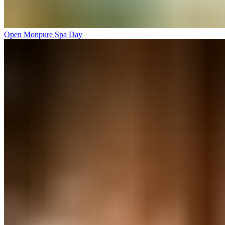
Open Monpure Spa Day​​​​‌ ‍ ​‍​‍‌‍ ‌ ​‍‌‍‍‌‌‍‌ ‌‍‍‌‌‍ ‍​‍​‍​ ‍‍​‍​‍‌ ​ ‌‍​‌‌‍ ‍‌‍‍‌‌ ‌​‌ ‍‌​‍ ‍‌‍‍‌‌‍ ​‍​‍​‍ ​​‍​‍‌‍‍​‌ ​‍‌‍‌‌‌‍‌‍​‍​‍​ ‍‍​‍​‍‌‍‍​‌ ‌​‌ ‌​‌ ​​‌ ​ ​ ‍‍​‍ ​‍ ‌‍ ​​‍ ‌‌‍​‌‌‍ ‍‌‍‌​​‍ ‌‌ ​‍​‍ ‌‌‍‍​‌‍ ‌ ‌​‌‍‌‌‌‍ ​‌ ​ ​‍ ‌‌ ​ ‌ ‌​‌ ‌‌‌‍‌​‌‍‍‌‌‍ ​‍ ‍‌ ‌‍‌‍‌‌‌ ​‍‌‍​ ‌‍‌‌‌‍ ​​‍ ‍‌‍​‌‌ ​​‌ ​​​‍ ‌‍‍‌‌‍ ‍‌ ‌​‌‍‌‌‌‍ ‍‌ ‌​​‍ ‌‍‌‌‌‍‌​‌‍‍‌‌ ‌​​‍ ‌‍ ‌‌‍ ‌‍‌​‌‍‌‌​ ‌‌ ​​‌ ​‍‌‍‌‌‌ ​ ‌‍‌‌‌‍ ‍‌ ‌​‌‍​‌‌ ‌​‌‍‍‌‌‍ ‌‍ ‍​ ‍ ‌‍‍‌‌‍‌​​ ‌​ ​‌‌‍‌‍​ ‌‌‌‍​ ​ ​ ​ ‍​‌‍​‌‌‍​‌​‍ ‌​ ‍​​ ‍​​ ‌​​ ‍​​‍ ‌​ ‌​​ ​‍‌‍‌‌‌‍‌‍​‍ ‌​ ‍‌​ ‍​​ ​​‌‍‌‌​‍ ‌​ ‌ ‌‍‌​​ ‌​‌‍‌‌‌‍​ ‌‍‌​​ ‍‌​ ‍​​ ​ ‌‍​ ‌‍​‌‌‍‌‌​ ‍ ‌ ‌​‌ ‍‌‌ ​​‌‍‌‌​ ‌‌‍‍​‌‍ ‌ ‌​‌‍‌‌‌‍ ​‌‌​ ‌‍‍‌‌ ‌​‌‍‌‌‌‌​​‌‍​‌‌‍‌ ‌‍‌‌​ ‍ ‌ ​​‌‍​‌‌ ‌​‌‍‍​​ ‌‌ ​​‌‍​‌‌‍‌ ‌‍‌‌‌​​‍‌ ‌‌‌‍‍‌‌‍ ​‌‍‌​‌‍‌‌‌ ​‍​‍‌‌​ ‌‌‌​​‍‌‌ ‌‍‍ ‌‍‌‌‌ ‍‌​‍‌‌​ ​ ‌​‌​​‍‌‌​ ​ ‌​‌​​‍‌‌​ ​‍​ ​‍​ ​‌‌‍​ ​ ​​‌‍‌‌‌‍‌​‌‍‌​‌‍‌‌​ ​‍‌‍​ ​ ‌‌​ ‍‌‌‍​‍​‍‌‌​ ​‍​ ​‍​‍‌‌​ ‌‌‌​‌​​‍ ‍‌‍​ ‌‍ ‌‍ ‍‌ ‌​‌‍‌‌‌‍ ‍‌ ‌​​‍‌‌​ ‌‌‌​​‍‌‌ ‌‍‍ ‌‍‌‌‌ ‍‌​‍‌‌​ ​ ‌​‌​​‍‌‌​ ​ ‌​‌​​‍‌‌​ ​‍​ ​‍​ ​‍​ ‌‌​ ​‌​ ‍‌​ ‌‌​ ​‍​ ‌‍‌‍​‍​ ​‌​ ​‌​ ‌​‌‍​‍​‍‌‌​ ​‍​ ​‍​‍‌‌​ ‌‌‌​‌​​‍ ‍‌ ‌​‌‍‍‌‌ ‌​‌‍ ​‌‍‌‌​ ‌‍​‍‌‍​‌‌ ​ ‌‍‌‌‌‌‌‌‌ ​‍‌‍ ​​ ‌‌‍‍​‌ ‌​‌ ‌​‌ ​​‌ ​ ​‍‌‌​ ​ ‌​​‌​‍‌‌​ ​‍‌​‌‍​‍‌‌​ ​‍‌​‌‍‌‍ ​​‍ ‌‌‍​‌‌‍ ‍‌‍‌​​‍ ‌‌ ​‍​‍ ‌‌‍‍​‌‍ ‌ ‌​‌‍‌‌‌‍ ​‌ ​ ​‍ ‌‌ ​ ‌ ‌​‌ ‌‌‌‍‌​‌‍‍‌‌‍ ​‍ ‍‌ ‌‍‌‍‌‌‌ ​‍‌‍​ ‌‍‌‌‌‍ ​​‍ ‍‌‍​‌‌ ​​‌ ​​​‍‌‍‌‍‍‌‌‍‌​​ ‌​ ​‌‌‍‌‍​ ‌‌‌‍​ ​ ​ ​ ‍​‌‍​‌‌‍​‌​‍ ‌​ ‍​​ ‍​​ ‌​​ ‍​​‍ ‌​ ‌​​ ​‍‌‍‌‌‌‍‌‍​‍ ‌​ ‍‌​ ‍​​ ​​‌‍‌‌​‍ ‌​ ‌ ‌‍‌​​ ‌​‌‍‌‌‌‍​ ‌‍‌​​ ‍‌​ ‍​​ ​ ‌‍​ ‌‍​‌‌‍‌‌​‍‌‍‌ ‌​‌ ‍‌‌ ​​‌‍‌‌​ ‌‌‍‍​‌‍ ‌ ‌​‌‍‌‌‌‍ ​‌‌​ ‌‍‍‌‌ ‌​‌‍‌‌‌‌​​‌‍​‌‌‍‌ ‌‍‌‌​‍‌‍‌ ​​‌‍​‌‌ ‌​‌‍‍​​ ‌‌ ​​‌‍​‌‌‍‌ ‌‍‌‌‌​​‍‌ ‌‌‌‍‍‌‌‍ ​‌‍‌​‌‍‌‌‌ ​‍​‍‌‌​ ‌‌‌​​‍‌‌ ‌‍‍ ‌‍‌‌‌ ‍‌​‍‌‌​ ​ ‌​‌​​‍‌‌​ ​ ‌​‌​​‍‌‌​ ​‍​ ​‍​ ​‌‌‍​ ​ ​​‌‍‌‌‌‍‌​‌‍‌​‌‍‌‌​ ​‍‌‍​ ​ ‌‌​ ‍‌‌‍​‍​‍‌‌​ ​‍​ ​‍​‍‌‌​ ‌‌‌​‌​​‍ ‍‌‍​ ‌‍ ‌‍ ‍‌ ‌​‌‍‌‌‌‍ ‍‌ ‌​​‍‌‌​ ‌‌‌​​‍‌‌ ‌‍‍ ‌‍‌‌‌ ‍‌​‍‌‌​ ​ ‌​‌​​‍‌‌​ ​ ‌​‌​​‍‌‌​ ​‍​ ​‍​ ​‍​ ‌‌​ ​‌​ ‍‌​ ‌‌​ ​‍​ ‌‍‌‍​‍​ ​‌​ ​‌​ ‌​‌‍​‍​‍‌‌​ ​‍​ ​‍​‍‌‌​ ‌‌‌​‌​​‍ ‍‌ ‌​‌‍‍‌‌ ‌​‌‍ ​‌‍‌‌​‍‌‍‌ ​​‌‍‌‌‌ ​‍‌ ​ ‌ ​​‌‍‌‌‌‍​ ‌ ‌​‌‍‍‌‌ ‌‍‌‍‌‌​ ‌‌ ​​‌ ‌‌‌‍​‍‌‍ ​‌‍‍‌‌ ​ ‌‍‍​‌‍‌‌‌‍‌​​‍​‍‌ ‌