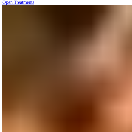
Open Treatments​​​​‌ ‍ ​‍​‍‌‍ ‌ ​‍‌‍‍‌‌‍‌ ‌‍‍‌‌‍ ‍​‍​‍​ ‍‍​‍​‍‌ ​ ‌‍​‌‌‍ ‍‌‍‍‌‌ ‌​‌ ‍‌​‍ ‍‌‍‍‌‌‍ ​‍​‍​‍ ​​‍​‍‌‍‍​‌ ​‍‌‍‌‌‌‍‌‍​‍​‍​ ‍‍​‍​‍‌‍‍​‌ ‌​‌ ‌​‌ ​​‌ ​ ​ ‍‍​‍ ​‍ ‌‍ ​​‍ ‌‌‍​‌‌‍ ‍‌‍‌​​‍ ‌‌ ​‍​‍ ‌‌‍‍​‌‍ ‌ ‌​‌‍‌‌‌‍ ​‌ ​ ​‍ ‌‌ ​ ‌ ‌​‌ ‌‌‌‍‌​‌‍‍‌‌‍ ​‍ ‍‌ ‌‍‌‍‌‌‌ ​‍‌‍​ ‌‍‌‌‌‍ ​​‍ ‍‌‍​‌‌ ​​‌ ​​​‍ ‌‍‍‌‌‍ ‍‌ ‌​‌‍‌‌‌‍ ‍‌ ‌​​‍ ‌‍‌‌‌‍‌​‌‍‍‌‌ ‌​​‍ ‌‍ ‌‌‍ ‌‍‌​‌‍‌‌​ ‌‌ ​​‌ ​‍‌‍‌‌‌ ​ ‌‍‌‌‌‍ ‍‌ ‌​‌‍​‌‌ ‌​‌‍‍‌‌‍ ‌‍ ‍​ ‍ ‌‍‍‌‌‍‌​​ ‌​ ​‌‌‍‌‍​ ‌‌‌‍​ ​ ​ ​ ‍​‌‍​‌‌‍​‌​‍ ‌​ ‍​​ ‍​​ ‌​​ ‍​​‍ ‌​ ‌​​ ​‍‌‍‌‌‌‍‌‍​‍ ‌​ ‍‌​ ‍​​ ​​‌‍‌‌​‍ ‌​ ‌ ‌‍‌​​ ‌​‌‍‌‌‌‍​ ‌‍‌​​ ‍‌​ ‍​​ ​ ‌‍​ ‌‍​‌‌‍‌‌​ ‍ ‌ ‌​‌ ‍‌‌ ​​‌‍‌‌​ ‌‌‍‍​‌‍ ‌ ‌​‌‍‌‌‌‍ ​‌‌​ ‌‍‍‌‌ ‌​‌‍‌‌‌‌​​‌‍​‌‌‍‌ ‌‍‌‌​ ‍ ‌ ​​‌‍​‌‌ ‌​‌‍‍​​ ‌‌ ​​‌‍​‌‌‍‌ ‌‍‌‌‌​​‍‌ ‌‌‌‍‍‌‌‍ ​‌‍‌​‌‍‌‌‌ ​‍​‍‌‌​ ‌‌‌​​‍‌‌ ‌‍‍ ‌‍‌‌‌ ‍‌​‍‌‌​ ​ ‌​‌​​‍‌‌​ ​ ‌​‌​​‍‌‌​ ​‍​ ​‍​ ‌ ​ ‌‌​ ‍​​ ‌ ​ ‍‌‌‍‌​‌‍​‍‌‍​ ‌‍‌‌‌‍​‍‌‍​ ‌‍‌‍​‍‌‌​ ​‍​ ​‍​‍‌‌​ ‌‌‌​‌​​‍ ‍‌‍​ ‌‍ ‌‍ ‍‌ ‌​‌‍‌‌‌‍ ‍‌ ‌​​‍‌‌​ ‌‌‌​​‍‌‌ ‌‍‍ ‌‍‌‌‌ ‍‌​‍‌‌​ ​ ‌​‌​​‍‌‌​ ​ ‌​‌​​‍‌‌​ ​‍​ ​‍​ ​ ​ ​ ‌‍‌​​ ‍‌​ ‍​​ ​‍​ ​​‌‍​‍‌‍​‍​ ‌​​ ​​‌‍‌​​‍‌‌​ ​‍​ ​‍​‍‌‌​ ‌‌‌​‌​​‍ ‍‌ ‌​‌‍‍‌‌ ‌​‌‍ ​‌‍‌‌​ ‌‍​‍‌‍​‌‌ ​ ‌‍‌‌‌‌‌‌‌ ​‍‌‍ ​​ ‌‌‍‍​‌ ‌​‌ ‌​‌ ​​‌ ​ ​‍‌‌​ ​ ‌​​‌​‍‌‌​ ​‍‌​‌‍​‍‌‌​ ​‍‌​‌‍‌‍ ​​‍ ‌‌‍​‌‌‍ ‍‌‍‌​​‍ ‌‌ ​‍​‍ ‌‌‍‍​‌‍ ‌ ‌​‌‍‌‌‌‍ ​‌ ​ ​‍ ‌‌ ​ ‌ ‌​‌ ‌‌‌‍‌​‌‍‍‌‌‍ ​‍ ‍‌ ‌‍‌‍‌‌‌ ​‍‌‍​ ‌‍‌‌‌‍ ​​‍ ‍‌‍​‌‌ ​​‌ ​​​‍‌‍‌‍‍‌‌‍‌​​ ‌​ ​‌‌‍‌‍​ ‌‌‌‍​ ​ ​ ​ ‍​‌‍​‌‌‍​‌​‍ ‌​ ‍​​ ‍​​ ‌​​ ‍​​‍ ‌​ ‌​​ ​‍‌‍‌‌‌‍‌‍​‍ ‌​ ‍‌​ ‍​​ ​​‌‍‌‌​‍ ‌​ ‌ ‌‍‌​​ ‌​‌‍‌‌‌‍​ ‌‍‌​​ ‍‌​ ‍​​ ​ ‌‍​ ‌‍​‌‌‍‌‌​‍‌‍‌ ‌​‌ ‍‌‌ ​​‌‍‌‌​ ‌‌‍‍​‌‍ ‌ ‌​‌‍‌‌‌‍ ​‌‌​ ‌‍‍‌‌ ‌​‌‍‌‌‌‌​​‌‍​‌‌‍‌ ‌‍‌‌​‍‌‍‌ ​​‌‍​‌‌ ‌​‌‍‍​​ ‌‌ ​​‌‍​‌‌‍‌ ‌‍‌‌‌​​‍‌ ‌‌‌‍‍‌‌‍ ​‌‍‌​‌‍‌‌‌ ​‍​‍‌‌​ ‌‌‌​​‍‌‌ ‌‍‍ ‌‍‌‌‌ ‍‌​‍‌‌​ ​ ‌​‌​​‍‌‌​ ​ ‌​‌​​‍‌‌​ ​‍​ ​‍​ ‌ ​ ‌‌​ ‍​​ ‌ ​ ‍‌‌‍‌​‌‍​‍‌‍​ ‌‍‌‌‌‍​‍‌‍​ ‌‍‌‍​‍‌‌​ ​‍​ ​‍​‍‌‌​ ‌‌‌​‌​​‍ ‍‌‍​ ‌‍ ‌‍ ‍‌ ‌​‌‍‌‌‌‍ ‍‌ ‌​​‍‌‌​ ‌‌‌​​‍‌‌ ‌‍‍ ‌‍‌‌‌ ‍‌​‍‌‌​ ​ ‌​‌​​‍‌‌​ ​ ‌​‌​​‍‌‌​ ​‍​ ​‍​ ​ ​ ​ ‌‍‌​​ ‍‌​ ‍​​ ​‍​ ​​‌‍​‍‌‍​‍​ ‌​​ ​​‌‍‌​​‍‌‌​ ​‍​ ​‍​‍‌‌​ ‌‌‌​‌​​‍ ‍‌ ‌​‌‍‍‌‌ ‌​‌‍ ​‌‍‌‌​‍‌‍‌ ​​‌‍‌‌‌ ​‍‌ ​ ‌ ​​‌‍‌‌‌‍​ ‌ ‌​‌‍‍‌‌ ‌‍‌‍‌‌​ ‌‌ ​​‌ ‌‌‌‍​‍‌‍ ​‌‍‍‌‌ ​ ‌‍‍​‌‍‌‌‌‍‌​​‍​‍‌ ‌