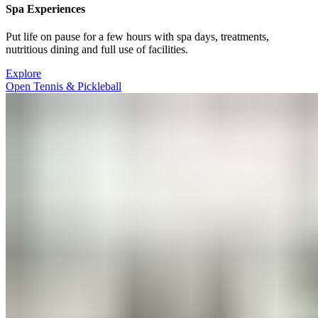
Spa Experiences​​​​‌ ‍ ​‍​‍‌‍ ‌ ​‍‌‍‍‌‌‍‌ ‌‍‍‌‌‍ ‍​‍​‍​ ‍‍​‍​‍‌ ​ ‌‍​‌‌‍ ‍‌‍‍‌‌ ‌​‌ ‍‌​‍ ‍‌‍‍‌‌‍ ​‍​‍​‍ ​​‍​‍‌‍‍​‌ ​‍‌‍‌‌‌‍‌‍​‍​‍​ ‍‍​‍​‍‌‍‍​‌ ‌​‌ ‌​‌ ​​‌ ​ ​ ‍‍​‍ ​‍ ‌‍ ​​‍ ‌‌‍​‌‌‍ ‍‌‍‌​​‍ ‌‌ ​‍​‍ ‌‌‍‍​‌‍ ‌ ‌​‌‍‌‌‌‍ ​‌ ​ ​‍ ‌‌ ​ ‌ ‌​‌ ‌‌‌‍‌​‌‍‍‌‌‍ ​‍ ‍‌ ‌‍‌‍‌‌‌ ​‍‌‍​ ‌‍‌‌‌‍ ​​‍ ‍‌‍​‌‌ ​​‌ ​​​‍ ‌‍‍‌‌‍ ‍‌ ‌​‌‍‌‌‌‍ ‍‌ ‌​​‍ ‌‍‌‌‌‍‌​‌‍‍‌‌ ‌​​‍ ‌‍ ‌‌‍ ‌‍‌​‌‍‌‌​ ‌‌ ​​‌ ​‍‌‍‌‌‌ ​ ‌‍‌‌‌‍ ‍‌ ‌​‌‍​‌‌ ‌​‌‍‍‌‌‍ ‌‍ ‍​ ‍ ‌‍‍‌‌‍‌​​ ‌​ ​‌‌‍‌‍​ ‌‌‌‍​ ​ ​ ​ ‍​‌‍​‌‌‍​‌​‍ ‌​ ‍​​ ‍​​ ‌​​ ‍​​‍ ‌​ ‌​​ ​‍‌‍‌‌‌‍‌‍​‍ ‌​ ‍‌​ ‍​​ ​​‌‍‌‌​‍ ‌​ ‌ ‌‍‌​​ ‌​‌‍‌‌‌‍​ ‌‍‌​​ ‍‌​ ‍​​ ​ ‌‍​ ‌‍​‌‌‍‌‌​ ‍ ‌ ‌​‌ ‍‌‌ ​​‌‍‌‌​ ‌‌‍‍​‌‍ ‌ ‌​‌‍‌‌‌‍ ​‌‌​ ‌‍‍‌‌ ‌​‌‍‌‌‌‌​​‌‍​‌‌‍‌ ‌‍‌‌​ ‍ ‌ ​​‌‍​‌‌ ‌​‌‍‍​​ ‌‌ ​​‌‍​‌‌‍‌ ‌‍‌‌‌​​‍‌ ‌‌‌‍‍‌‌‍ ​‌‍‌​‌‍‌‌‌ ​‍​‍‌‌​ ‌‌‌​​‍‌‌ ‌‍‍ ‌‍‌‌‌ ‍‌​‍‌‌​ ​ ‌​‌​​‍‌‌​ ​ ‌​‌​​‍‌‌​ ​‍​ ​‍​ ‌ ​ ‌‌​ ‍​​ ‌ ​ ‍‌‌‍‌​‌‍​‍‌‍​ ‌‍‌‌‌‍​‍‌‍​ ‌‍‌‍​‍‌‌​ ​‍​ ​‍​‍‌‌​ ‌‌‌​‌​​‍ ‍‌‍​ ‌‍ ‌‍ ‍‌ ‌​‌‍‌‌‌‍ ‍‌ ‌​​‍‌‌​ ‌‌‌​​‍‌‌ ‌‍‍ ‌‍‌‌‌ ‍‌​‍‌‌​ ​ ‌​‌​​‍‌‌​ ​ ‌​‌​​‍‌‌​ ​‍​ ​‍‌‍‌​‌‍‌‌​ ‌‌​ ​​​ ‌ ‌‍‌‌‌‍​‌‌‍​‍​ ‍​​ ‌​‌‍​‌​ ​​​‍‌‌​ ​‍​ ​‍​‍‌‌​ ‌‌‌​‌​​‍ ‍‌ ‌​‌‍‍‌‌ ‌​‌‍ ​‌‍‌‌​ ‌‍​‍‌‍​‌‌ ​ ‌‍‌‌‌‌‌‌‌ ​‍‌‍ ​​ ‌‌‍‍​‌ ‌​‌ ‌​‌ ​​‌ ​ ​‍‌‌​ ​ ‌​​‌​‍‌‌​ ​‍‌​‌‍​‍‌‌​ ​‍‌​‌‍‌‍ ​​‍ ‌‌‍​‌‌‍ ‍‌‍‌​​‍ ‌‌ ​‍​‍ ‌‌‍‍​‌‍ ‌ ‌​‌‍‌‌‌‍ ​‌ ​ ​‍ ‌‌ ​ ‌ ‌​‌ ‌‌‌‍‌​‌‍‍‌‌‍ ​‍ ‍‌ ‌‍‌‍‌‌‌ ​‍‌‍​ ‌‍‌‌‌‍ ​​‍ ‍‌‍​‌‌ ​​‌ ​​​‍‌‍‌‍‍‌‌‍‌​​ ‌​ ​‌‌‍‌‍​ ‌‌‌‍​ ​ ​ ​ ‍​‌‍​‌‌‍​‌​‍ ‌​ ‍​​ ‍​​ ‌​​ ‍​​‍ ‌​ ‌​​ ​‍‌‍‌‌‌‍‌‍​‍ ‌​ ‍‌​ ‍​​ ​​‌‍‌‌​‍ ‌​ ‌ ‌‍‌​​ ‌​‌‍‌‌‌‍​ ‌‍‌​​ ‍‌​ ‍​​ ​ ‌‍​ ‌‍​‌‌‍‌‌​‍‌‍‌ ‌​‌ ‍‌‌ ​​‌‍‌‌​ ‌‌‍‍​‌‍ ‌ ‌​‌‍‌‌‌‍ ​‌‌​ ‌‍‍‌‌ ‌​‌‍‌‌‌‌​​‌‍​‌‌‍‌ ‌‍‌‌​‍‌‍‌ ​​‌‍​‌‌ ‌​‌‍‍​​ ‌‌ ​​‌‍​‌‌‍‌ ‌‍‌‌‌​​‍‌ ‌‌‌‍‍‌‌‍ ​‌‍‌​‌‍‌‌‌ ​‍​‍‌‌​ ‌‌‌​​‍‌‌ ‌‍‍ ‌‍‌‌‌ ‍‌​‍‌‌​ ​ ‌​‌​​‍‌‌​ ​ ‌​‌​​‍‌‌​ ​‍​ ​‍​ ‌ ​ ‌‌​ ‍​​ ‌ ​ ‍‌‌‍‌​‌‍​‍‌‍​ ‌‍‌‌‌‍​‍‌‍​ ‌‍‌‍​‍‌‌​ ​‍​ ​‍​‍‌‌​ ‌‌‌​‌​​‍ ‍‌‍​ ‌‍ ‌‍ ‍‌ ‌​‌‍‌‌‌‍ ‍‌ ‌​​‍‌‌​ ‌‌‌​​‍‌‌ ‌‍‍ ‌‍‌‌‌ ‍‌​‍‌‌​ ​ ‌​‌​​‍‌‌​ ​ ‌​‌​​‍‌‌​ ​‍​ ​‍‌‍‌​‌‍‌‌​ ‌‌​ ​​​ ‌ ‌‍‌‌‌‍​‌‌‍​‍​ ‍​​ ‌​‌‍​‌​ ​​​‍‌‌​ ​‍​ ​‍​‍‌‌​ ‌‌‌​‌​​‍ ‍‌ ‌​‌‍‍‌‌ ‌​‌‍ ​‌‍‌‌​‍‌‍‌ ​​‌‍‌‌‌ ​‍‌ ​ ‌ ​​‌‍‌‌‌‍​ ‌ ‌​‌‍‍‌‌ ‌‍‌‍‌‌​ ‌‌ ​​‌ ‌‌‌‍​‍‌‍ ​‌‍‍‌‌ ​ ‌‍‍​‌‍‌‌‌‍‌​​‍​‍‌ ‌
Put life on pause for a few hours with spa days, treatments,
nutritious dining and full use of facilities. ​​​​‌ ‍ ​‍​‍‌‍ ‌ ​‍‌‍‍‌‌‍‌ ‌‍‍‌‌‍ ‍​‍​‍​ ‍‍​‍​‍‌ ​ ‌‍​‌‌‍ ‍‌‍‍‌‌ ‌​‌ ‍‌​‍ ‍‌‍‍‌‌‍ ​‍​‍​‍ ​​‍​‍‌‍‍​‌ ​‍‌‍‌‌‌‍‌‍​‍​‍​ ‍‍​‍​‍‌‍‍​‌ ‌​‌ ‌​‌ ​​‌ ​ ​ ‍‍​‍ ​‍ ‌‍ ​​‍ ‌‌‍​‌‌‍ ‍‌‍‌​​‍ ‌‌ ​‍​‍ ‌‌‍‍​‌‍ ‌ ‌​‌‍‌‌‌‍ ​‌ ​ ​‍ ‌‌ ​ ‌ ‌​‌ ‌‌‌‍‌​‌‍‍‌‌‍ ​‍ ‍‌ ‌‍‌‍‌‌‌ ​‍‌‍​ ‌‍‌‌‌‍ ​​‍ ‍‌‍​‌‌ ​​‌ ​​​‍ ‌‍‍‌‌‍ ‍‌ ‌​‌‍‌‌‌‍ ‍‌ ‌​​‍ ‌‍‌‌‌‍‌​‌‍‍‌‌ ‌​​‍ ‌‍ ‌‌‍ ‌‍‌​‌‍‌‌​ ‌‌ ​​‌ ​‍‌‍‌‌‌ ​ ‌‍‌‌‌‍ ‍‌ ‌​‌‍​‌‌ ‌​‌‍‍‌‌‍ ‌‍ ‍​ ‍ ‌‍‍‌‌‍‌​​ ‌​ ​‌‌‍‌‍​ ‌‌‌‍​ ​ ​ ​ ‍​‌‍​‌‌‍​‌​‍ ‌​ ‍​​ ‍​​ ‌​​ ‍​​‍ ‌​ ‌​​ ​‍‌‍‌‌‌‍‌‍​‍ ‌​ ‍‌​ ‍​​ ​​‌‍‌‌​‍ ‌​ ‌ ‌‍‌​​ ‌​‌‍‌‌‌‍​ ‌‍‌​​ ‍‌​ ‍​​ ​ ‌‍​ ‌‍​‌‌‍‌‌​ ‍ ‌ ‌​‌ ‍‌‌ ​​‌‍‌‌​ ‌‌‍‍​‌‍ ‌ ‌​‌‍‌‌‌‍ ​‌‌​ ‌‍‍‌‌ ‌​‌‍‌‌‌‌​​‌‍​‌‌‍‌ ‌‍‌‌​ ‍ ‌ ​​‌‍​‌‌ ‌​‌‍‍​​ ‌‌ ​​‌‍​‌‌‍‌ ‌‍‌‌‌​​‍‌ ‌‌‌‍‍‌‌‍ ​‌‍‌​‌‍‌‌‌ ​‍​‍‌‌​ ‌‌‌​​‍‌‌ ‌‍‍ ‌‍‌‌‌ ‍‌​‍‌‌​ ​ ‌​‌​​‍‌‌​ ​ ‌​‌​​‍‌‌​ ​‍​ ​‍​ ‌ ​ ‌‌​ ‍​​ ‌ ​ ‍‌‌‍‌​‌‍​‍‌‍​ ‌‍‌‌‌‍​‍‌‍​ ‌‍‌‍​‍‌‌​ ​‍​ ​‍​‍‌‌​ ‌‌‌​‌​​‍ ‍‌‍​ ‌‍ ‌‍ ‍‌ ‌​‌‍‌‌‌‍ ‍‌ ‌​​‍‌‌​ ‌‌‌​​‍‌‌ ‌‍‍ ‌‍‌‌‌ ‍‌​‍‌‌​ ​ ‌​‌​​‍‌‌​ ​ ‌​‌​​‍‌‌​ ​‍​ ​‍‌‍‌​‌‍‌‌​ ‌‌​ ​​​ ‌ ‌‍‌‌‌‍​‌‌‍​‍​ ‍​​ ‌​‌‍​‌​ ​​​‍‌‌​ ​‍​ ​‍​‍‌‌​ ‌‌‌​‌​​‍ ‍‌‍‌‌‌ ‍​‌‍​ ‌‍‌‌‌ ​‍‌ ​​‌ ‌​​ ‌‍​‍‌‍​‌‌ ​ ‌‍‌‌‌‌‌‌‌ ​‍‌‍ ​​ ‌‌‍‍​‌ ‌​‌ ‌​‌ ​​‌ ​ ​‍‌‌​ ​ ‌​​‌​‍‌‌​ ​‍‌​‌‍​‍‌‌​ ​‍‌​‌‍‌‍ ​​‍ ‌‌‍​‌‌‍ ‍‌‍‌​​‍ ‌‌ ​‍​‍ ‌‌‍‍​‌‍ ‌ ‌​‌‍‌‌‌‍ ​‌ ​ ​‍ ‌‌ ​ ‌ ‌​‌ ‌‌‌‍‌​‌‍‍‌‌‍ ​‍ ‍‌ ‌‍‌‍‌‌‌ ​‍‌‍​ ‌‍‌‌‌‍ ​​‍ ‍‌‍​‌‌ ​​‌ ​​​‍‌‍‌‍‍‌‌‍‌​​ ‌​ ​‌‌‍‌‍​ ‌‌‌‍​ ​ ​ ​ ‍​‌‍​‌‌‍​‌​‍ ‌​ ‍​​ ‍​​ ‌​​ ‍​​‍ ‌​ ‌​​ ​‍‌‍‌‌‌‍‌‍​‍ ‌​ ‍‌​ ‍​​ ​​‌‍‌‌​‍ ‌​ ‌ ‌‍‌​​ ‌​‌‍‌‌‌‍​ ‌‍‌​​ ‍‌​ ‍​​ ​ ‌‍​ ‌‍​‌‌‍‌‌​‍‌‍‌ ‌​‌ ‍‌‌ ​​‌‍‌‌​ ‌‌‍‍​‌‍ ‌ ‌​‌‍‌‌‌‍ ​‌‌​ ‌‍‍‌‌ ‌​‌‍‌‌‌‌​​‌‍​‌‌‍‌ ‌‍‌‌​‍‌‍‌ ​​‌‍​‌‌ ‌​‌‍‍​​ ‌‌ ​​‌‍​‌‌‍‌ ‌‍‌‌‌​​‍‌ ‌‌‌‍‍‌‌‍ ​‌‍‌​‌‍‌‌‌ ​‍​‍‌‌​ ‌‌‌​​‍‌‌ ‌‍‍ ‌‍‌‌‌ ‍‌​‍‌‌​ ​ ‌​‌​​‍‌‌​ ​ ‌​‌​​‍‌‌​ ​‍​ ​‍​ ‌ ​ ‌‌​ ‍​​ ‌ ​ ‍‌‌‍‌​‌‍​‍‌‍​ ‌‍‌‌‌‍​‍‌‍​ ‌‍‌‍​‍‌‌​ ​‍​ ​‍​‍‌‌​ ‌‌‌​‌​​‍ ‍‌‍​ ‌‍ ‌‍ ‍‌ ‌​‌‍‌‌‌‍ ‍‌ ‌​​‍‌‌​ ‌‌‌​​‍‌‌ ‌‍‍ ‌‍‌‌‌ ‍‌​‍‌‌​ ​ ‌​‌​​‍‌‌​ ​ ‌​‌​​‍‌‌​ ​‍​ ​‍‌‍‌​‌‍‌‌​ ‌‌​ ​​​ ‌ ‌‍‌‌‌‍​‌‌‍​‍​ ‍​​ ‌​‌‍​‌​ ​​​‍‌‌​ ​‍​ ​‍​‍‌‌​ ‌‌‌​‌​​‍ ‍‌‍‌‌‌ ‍​‌‍​ ‌‍‌‌‌ ​‍‌ ​​‌ ‌​​‍‌‍‌ ​​‌‍‌‌‌ ​‍‌ ​ ‌ ​​‌‍‌‌‌‍​ ‌ ‌​‌‍‍‌‌ ‌‍‌‍‌‌​ ‌‌ ​​‌ ‌‌‌‍​‍‌‍ ​‌‍‍‌‌ ​ ‌‍‍​‌‍‌‌‌‍‌​​‍​‍‌ ‌
Explore​​​​‌ ‍ ​‍​‍‌‍ ‌ ​‍‌‍‍‌‌‍‌ ‌‍‍‌‌‍ ‍​‍​‍​ ‍‍​‍​‍‌ ​ ‌‍​‌‌‍ ‍‌‍‍‌‌ ‌​‌ ‍‌​‍ ‍‌‍‍‌‌‍ ​‍​‍​‍ ​​‍​‍‌‍‍​‌ ​‍‌‍‌‌‌‍‌‍​‍​‍​ ‍‍​‍​‍‌‍‍​‌ ‌​‌ ‌​‌ ​​‌ ​ ​ ‍‍​‍ ​‍ ‌‍ ​​‍ ‌‌‍​‌‌‍ ‍‌‍‌​​‍ ‌‌ ​‍​‍ ‌‌‍‍​‌‍ ‌ ‌​‌‍‌‌‌‍ ​‌ ​ ​‍ ‌‌ ​ ‌ ‌​‌ ‌‌‌‍‌​‌‍‍‌‌‍ ​‍ ‍‌ ‌‍‌‍‌‌‌ ​‍‌‍​ ‌‍‌‌‌‍ ​​‍ ‍‌‍​‌‌ ​​‌ ​​​‍ ‌‍‍‌‌‍ ‍‌ ‌​‌‍‌‌‌‍ ‍‌ ‌​​‍ ‌‍‌‌‌‍‌​‌‍‍‌‌ ‌​​‍ ‌‍ ‌‌‍ ‌‍‌​‌‍‌‌​ ‌‌ ​​‌ ​‍‌‍‌‌‌ ​ ‌‍‌‌‌‍ ‍‌ ‌​‌‍​‌‌ ‌​‌‍‍‌‌‍ ‌‍ ‍​ ‍ ‌‍‍‌‌‍‌​​ ‌​ ​‌‌‍‌‍​ ‌‌‌‍​ ​ ​ ​ ‍​‌‍​‌‌‍​‌​‍ ‌​ ‍​​ ‍​​ ‌​​ ‍​​‍ ‌​ ‌​​ ​‍‌‍‌‌‌‍‌‍​‍ ‌​ ‍‌​ ‍​​ ​​‌‍‌‌​‍ ‌​ ‌ ‌‍‌​​ ‌​‌‍‌‌‌‍​ ‌‍‌​​ ‍‌​ ‍​​ ​ ‌‍​ ‌‍​‌‌‍‌‌​ ‍ ‌ ‌​‌ ‍‌‌ ​​‌‍‌‌​ ‌‌‍‍​‌‍ ‌ ‌​‌‍‌‌‌‍ ​‌‌​ ‌‍‍‌‌ ‌​‌‍‌‌‌‌​​‌‍​‌‌‍‌ ‌‍‌‌​ ‍ ‌ ​​‌‍​‌‌ ‌​‌‍‍​​ ‌‌ ​​‌‍​‌‌‍‌ ‌‍‌‌‌​​‍‌ ‌‌‌‍‍‌‌‍ ​‌‍‌​‌‍‌‌‌ ​‍​‍‌‌​ ‌‌‌​​‍‌‌ ‌‍‍ ‌‍‌‌‌ ‍‌​‍‌‌​ ​ ‌​‌​​‍‌‌​ ​ ‌​‌​​‍‌‌​ ​‍​ ​‍​ ‌ ​ ‌‌​ ‍​​ ‌ ​ ‍‌‌‍‌​‌‍​‍‌‍​ ‌‍‌‌‌‍​‍‌‍​ ‌‍‌‍​‍‌‌​ ​‍​ ​‍​‍‌‌​ ‌‌‌​‌​​‍ ‍‌‍​ ‌‍ ‌‍ ‍‌ ‌​‌‍‌‌‌‍ ‍‌ ‌​​‍‌‌​ ‌‌‌​​‍‌‌ ‌‍‍ ‌‍‌‌‌ ‍‌​‍‌‌​ ​ ‌​‌​​‍‌‌​ ​ ‌​‌​​‍‌‌​ ​‍​ ​‍‌‍‌​‌‍‌‌​ ‌‌​ ​​​ ‌ ‌‍‌‌‌‍​‌‌‍​‍​ ‍​​ ‌​‌‍​‌​ ​​​‍‌‌​ ​‍​ ​‍​‍‌‌​ ‌‌‌​‌​​‍ ‍‌ ​ ‌‍‌‌‌‍​ ‌‍ ‌‍ ‍‌‍‌​‌‍​‌‌ ​‍‌ ‍‌‌​​ ‌ ‌​‌‍​‌​‍ ‍‌‍ ​‌‍​‌‌‍​‍‌‍‌‌‌‍ ​​ ‌‍​‍‌‍​‌‌ ​ ‌‍‌‌‌‌‌‌‌ ​‍‌‍ ​​ ‌‌‍‍​‌ ‌​‌ ‌​‌ ​​‌ ​ ​‍‌‌​ ​ ‌​​‌​‍‌‌​ ​‍‌​‌‍​‍‌‌​ ​‍‌​‌‍‌‍ ​​‍ ‌‌‍​‌‌‍ ‍‌‍‌​​‍ ‌‌ ​‍​‍ ‌‌‍‍​‌‍ ‌ ‌​‌‍‌‌‌‍ ​‌ ​ ​‍ ‌‌ ​ ‌ ‌​‌ ‌‌‌‍‌​‌‍‍‌‌‍ ​‍ ‍‌ ‌‍‌‍‌‌‌ ​‍‌‍​ ‌‍‌‌‌‍ ​​‍ ‍‌‍​‌‌ ​​‌ ​​​‍‌‍‌‍‍‌‌‍‌​​ ‌​ ​‌‌‍‌‍​ ‌‌‌‍​ ​ ​ ​ ‍​‌‍​‌‌‍​‌​‍ ‌​ ‍​​ ‍​​ ‌​​ ‍​​‍ ‌​ ‌​​ ​‍‌‍‌‌‌‍‌‍​‍ ‌​ ‍‌​ ‍​​ ​​‌‍‌‌​‍ ‌​ ‌ ‌‍‌​​ ‌​‌‍‌‌‌‍​ ‌‍‌​​ ‍‌​ ‍​​ ​ ‌‍​ ‌‍​‌‌‍‌‌​‍‌‍‌ ‌​‌ ‍‌‌ ​​‌‍‌‌​ ‌‌‍‍​‌‍ ‌ ‌​‌‍‌‌‌‍ ​‌‌​ ‌‍‍‌‌ ‌​‌‍‌‌‌‌​​‌‍​‌‌‍‌ ‌‍‌‌​‍‌‍‌ ​​‌‍​‌‌ ‌​‌‍‍​​ ‌‌ ​​‌‍​‌‌‍‌ ‌‍‌‌‌​​‍‌ ‌‌‌‍‍‌‌‍ ​‌‍‌​‌‍‌‌‌ ​‍​‍‌‌​ ‌‌‌​​‍‌‌ ‌‍‍ ‌‍‌‌‌ ‍‌​‍‌‌​ ​ ‌​‌​​‍‌‌​ ​ ‌​‌​​‍‌‌​ ​‍​ ​‍​ ‌ ​ ‌‌​ ‍​​ ‌ ​ ‍‌‌‍‌​‌‍​‍‌‍​ ‌‍‌‌‌‍​‍‌‍​ ‌‍‌‍​‍‌‌​ ​‍​ ​‍​‍‌‌​ ‌‌‌​‌​​‍ ‍‌‍​ ‌‍ ‌‍ ‍‌ ‌​‌‍‌‌‌‍ ‍‌ ‌​​‍‌‌​ ‌‌‌​​‍‌‌ ‌‍‍ ‌‍‌‌‌ ‍‌​‍‌‌​ ​ ‌​‌​​‍‌‌​ ​ ‌​‌​​‍‌‌​ ​‍​ ​‍‌‍‌​‌‍‌‌​ ‌‌​ ​​​ ‌ ‌‍‌‌‌‍​‌‌‍​‍​ ‍​​ ‌​‌‍​‌​ ​​​‍‌‌​ ​‍​ ​‍​‍‌‌​ ‌‌‌​‌​​‍ ‍‌ ​ ‌‍‌‌‌‍​ ‌‍ ‌‍ ‍‌‍‌​‌‍​‌‌ ​‍‌ ‍‌‌​​ ‌ ‌​‌‍​‌​‍ ‍‌‍ ​‌‍​‌‌‍​‍‌‍‌‌‌‍ ​​‍‌‍‌ ​​‌‍‌‌‌ ​‍‌ ​ ‌ ​​‌‍‌‌‌‍​ ‌ ‌​‌‍‍‌‌ ‌‍‌‍‌‌​ ‌‌ ​​‌ ‌‌‌‍​‍‌‍ ​‌‍‍‌‌ ​ ‌‍‍​‌‍‌‌‌‍‌​​‍​‍‌ ‌
Open Tennis & Pickleball​​​​‌ ‍ ​‍​‍‌‍ ‌ ​‍‌‍‍‌‌‍‌ ‌‍‍‌‌‍ ‍​‍​‍​ ‍‍​‍​‍‌ ​ ‌‍​‌‌‍ ‍‌‍‍‌‌ ‌​‌ ‍‌​‍ ‍‌‍‍‌‌‍ ​‍​‍​‍ ​​‍​‍‌‍‍​‌ ​‍‌‍‌‌‌‍‌‍​‍​‍​ ‍‍​‍​‍‌‍‍​‌ ‌​‌ ‌​‌ ​​‌ ​ ​ ‍‍​‍ ​‍ ‌‍ ​​‍ ‌‌‍​‌‌‍ ‍‌‍‌​​‍ ‌‌ ​‍​‍ ‌‌‍‍​‌‍ ‌ ‌​‌‍‌‌‌‍ ​‌ ​ ​‍ ‌‌ ​ ‌ ‌​‌ ‌‌‌‍‌​‌‍‍‌‌‍ ​‍ ‍‌ ‌‍‌‍‌‌‌ ​‍‌‍​ ‌‍‌‌‌‍ ​​‍ ‍‌‍​‌‌ ​​‌ ​​​‍ ‌‍‍‌‌‍ ‍‌ ‌​‌‍‌‌‌‍ ‍‌ ‌​​‍ ‌‍‌‌‌‍‌​‌‍‍‌‌ ‌​​‍ ‌‍ ‌‌‍ ‌‍‌​‌‍‌‌​ ‌‌ ​​‌ ​‍‌‍‌‌‌ ​ ‌‍‌‌‌‍ ‍‌ ‌​‌‍​‌‌ ‌​‌‍‍‌‌‍ ‌‍ ‍​ ‍ ‌‍‍‌‌‍‌​​ ‌​ ​‌‌‍‌‍​ ‌‌‌‍​ ​ ​ ​ ‍​‌‍​‌‌‍​‌​‍ ‌​ ‍​​ ‍​​ ‌​​ ‍​​‍ ‌​ ‌​​ ​‍‌‍‌‌‌‍‌‍​‍ ‌​ ‍‌​ ‍​​ ​​‌‍‌‌​‍ ‌​ ‌ ‌‍‌​​ ‌​‌‍‌‌‌‍​ ‌‍‌​​ ‍‌​ ‍​​ ​ ‌‍​ ‌‍​‌‌‍‌‌​ ‍ ‌ ‌​‌ ‍‌‌ ​​‌‍‌‌​ ‌‌‍‍​‌‍ ‌ ‌​‌‍‌‌‌‍ ​‌‌​ ‌‍‍‌‌ ‌​‌‍‌‌‌‌​​‌‍​‌‌‍‌ ‌‍‌‌​ ‍ ‌ ​​‌‍​‌‌ ‌​‌‍‍​​ ‌‌ ​​‌‍​‌‌‍‌ ‌‍‌‌‌​​‍‌ ‌‌‌‍‍‌‌‍ ​‌‍‌​‌‍‌‌‌ ​‍​‍‌‌​ ‌‌‌​​‍‌‌ ‌‍‍ ‌‍‌‌‌ ‍‌​‍‌‌​ ​ ‌​‌​​‍‌‌​ ​ ‌​‌​​‍‌‌​ ​‍​ ​‍​ ‌ ​ ‌‌​ ‍​​ ‌ ​ ‍‌‌‍‌​‌‍​‍‌‍​ ‌‍‌‌‌‍​‍‌‍​ ‌‍‌‍​‍‌‌​ ​‍​ ​‍​‍‌‌​ ‌‌‌​‌​​‍ ‍‌‍​ ‌‍ ‌‍ ‍‌ ‌​‌‍‌‌‌‍ ‍‌ ‌​​‍‌‌​ ‌‌‌​​‍‌‌ ‌‍‍ ‌‍‌‌‌ ‍‌​‍‌‌​ ​ ‌​‌​​‍‌‌​ ​ ‌​‌​​‍‌‌​ ​‍​ ​‍‌‍‌‍​ ​‌‌‍‌‍​ ‌‌‌‍​‍​ ​​​ ​‍​ ‌ ​ ‍​​ ‌ ​ ​‍​ ‌​​‍‌‌​ ​‍​ ​‍​‍‌‌​ ‌‌‌​‌​​‍ ‍‌ ‌​‌‍‍‌‌ ‌​‌‍ ​‌‍‌‌​ ‌‍​‍‌‍​‌‌ ​ ‌‍‌‌‌‌‌‌‌ ​‍‌‍ ​​ ‌‌‍‍​‌ ‌​‌ ‌​‌ ​​‌ ​ ​‍‌‌​ ​ ‌​​‌​‍‌‌​ ​‍‌​‌‍​‍‌‌​ ​‍‌​‌‍‌‍ ​​‍ ‌‌‍​‌‌‍ ‍‌‍‌​​‍ ‌‌ ​‍​‍ ‌‌‍‍​‌‍ ‌ ‌​‌‍‌‌‌‍ ​‌ ​ ​‍ ‌‌ ​ ‌ ‌​‌ ‌‌‌‍‌​‌‍‍‌‌‍ ​‍ ‍‌ ‌‍‌‍‌‌‌ ​‍‌‍​ ‌‍‌‌‌‍ ​​‍ ‍‌‍​‌‌ ​​‌ ​​​‍‌‍‌‍‍‌‌‍‌​​ ‌​ ​‌‌‍‌‍​ ‌‌‌‍​ ​ ​ ​ ‍​‌‍​‌‌‍​‌​‍ ‌​ ‍​​ ‍​​ ‌​​ ‍​​‍ ‌​ ‌​​ ​‍‌‍‌‌‌‍‌‍​‍ ‌​ ‍‌​ ‍​​ ​​‌‍‌‌​‍ ‌​ ‌ ‌‍‌​​ ‌​‌‍‌‌‌‍​ ‌‍‌​​ ‍‌​ ‍​​ ​ ‌‍​ ‌‍​‌‌‍‌‌​‍‌‍‌ ‌​‌ ‍‌‌ ​​‌‍‌‌​ ‌‌‍‍​‌‍ ‌ ‌​‌‍‌‌‌‍ ​‌‌​ ‌‍‍‌‌ ‌​‌‍‌‌‌‌​​‌‍​‌‌‍‌ ‌‍‌‌​‍‌‍‌ ​​‌‍​‌‌ ‌​‌‍‍​​ ‌‌ ​​‌‍​‌‌‍‌ ‌‍‌‌‌​​‍‌ ‌‌‌‍‍‌‌‍ ​‌‍‌​‌‍‌‌‌ ​‍​‍‌‌​ ‌‌‌​​‍‌‌ ‌‍‍ ‌‍‌‌‌ ‍‌​‍‌‌​ ​ ‌​‌​​‍‌‌​ ​ ‌​‌​​‍‌‌​ ​‍​ ​‍​ ‌ ​ ‌‌​ ‍​​ ‌ ​ ‍‌‌‍‌​‌‍​‍‌‍​ ‌‍‌‌‌‍​‍‌‍​ ‌‍‌‍​‍‌‌​ ​‍​ ​‍​‍‌‌​ ‌‌‌​‌​​‍ ‍‌‍​ ‌‍ ‌‍ ‍‌ ‌​‌‍‌‌‌‍ ‍‌ ‌​​‍‌‌​ ‌‌‌​​‍‌‌ ‌‍‍ ‌‍‌‌‌ ‍‌​‍‌‌​ ​ ‌​‌​​‍‌‌​ ​ ‌​‌​​‍‌‌​ ​‍​ ​‍‌‍‌‍​ ​‌‌‍‌‍​ ‌‌‌‍​‍​ ​​​ ​‍​ ‌ ​ ‍​​ ‌ ​ ​‍​ ‌​​‍‌‌​ ​‍​ ​‍​‍‌‌​ ‌‌‌​‌​​‍ ‍‌ ‌​‌‍‍‌‌ ‌​‌‍ ​‌‍‌‌​‍‌‍‌ ​​‌‍‌‌‌ ​‍‌ ​ ‌ ​​‌‍‌‌‌‍​ ‌ ‌​‌‍‍‌‌ ‌‍‌‍‌‌​ ‌‌ ​​‌ ‌‌‌‍​‍‌‍ ​‌‍‍‌‌ ​ ‌‍‍​‌‍‌‌‌‍‌​​‍​‍‌ ‌