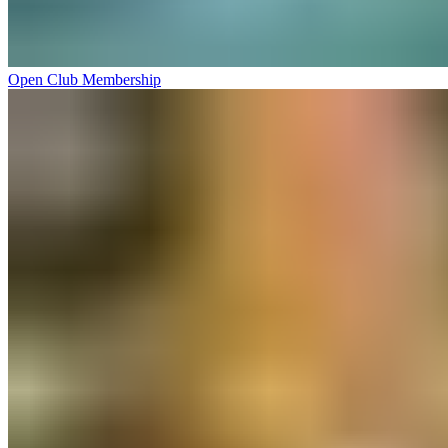
Open Club Membership​​​​‌ ‍ ​‍​‍‌‍ ‌ ​‍‌‍‍‌‌‍‌ ‌‍‍‌‌‍ ‍​‍​‍​ ‍‍​‍​‍‌ ​ ‌‍​‌‌‍ ‍‌‍‍‌‌ ‌​‌ ‍‌​‍ ‍‌‍‍‌‌‍ ​‍​‍​‍ ​​‍​‍‌‍‍​‌ ​‍‌‍‌‌‌‍‌‍​‍​‍​ ‍‍​‍​‍‌‍‍​‌ ‌​‌ ‌​‌ ​​‌ ​ ​ ‍‍​‍ ​‍ ‌‍ ​​‍ ‌‌‍​‌‌‍ ‍‌‍‌​​‍ ‌‌ ​‍​‍ ‌‌‍‍​‌‍ ‌ ‌​‌‍‌‌‌‍ ​‌ ​ ​‍ ‌‌ ​ ‌ ‌​‌ ‌‌‌‍‌​‌‍‍‌‌‍ ​‍ ‍‌ ‌‍‌‍‌‌‌ ​‍‌‍​ ‌‍‌‌‌‍ ​​‍ ‍‌‍​‌‌ ​​‌ ​​​‍ ‌‍‍‌‌‍ ‍‌ ‌​‌‍‌‌‌‍ ‍‌ ‌​​‍ ‌‍‌‌‌‍‌​‌‍‍‌‌ ‌​​‍ ‌‍ ‌‌‍ ‌‍‌​‌‍‌‌​ ‌‌ ​​‌ ​‍‌‍‌‌‌ ​ ‌‍‌‌‌‍ ‍‌ ‌​‌‍​‌‌ ‌​‌‍‍‌‌‍ ‌‍ ‍​ ‍ ‌‍‍‌‌‍‌​​ ‌​ ​‌‌‍‌‍​ ‌‌‌‍​ ​ ​ ​ ‍​‌‍​‌‌‍​‌​‍ ‌​ ‍​​ ‍​​ ‌​​ ‍​​‍ ‌​ ‌​​ ​‍‌‍‌‌‌‍‌‍​‍ ‌​ ‍‌​ ‍​​ ​​‌‍‌‌​‍ ‌​ ‌ ‌‍‌​​ ‌​‌‍‌‌‌‍​ ‌‍‌​​ ‍‌​ ‍​​ ​ ‌‍​ ‌‍​‌‌‍‌‌​ ‍ ‌ ‌​‌ ‍‌‌ ​​‌‍‌‌​ ‌‌‍‍​‌‍ ‌ ‌​‌‍‌‌‌‍ ​‌‌​ ‌‍‍‌‌ ‌​‌‍‌‌‌‌​​‌‍​‌‌‍‌ ‌‍‌‌​ ‍ ‌ ​​‌‍​‌‌ ‌​‌‍‍​​ ‌‌ ​​‌‍​‌‌‍‌ ‌‍‌‌‌​​‍‌ ‌‌‌‍‍‌‌‍ ​‌‍‌​‌‍‌‌‌ ​‍​‍‌‌​ ‌‌‌​​‍‌‌ ‌‍‍ ‌‍‌‌‌ ‍‌​‍‌‌​ ​ ‌​‌​​‍‌‌​ ​ ‌​‌​​‍‌‌​ ​‍​ ​‍​ ‌ ​ ‌‌​ ‍​​ ‌ ​ ‍‌‌‍‌​‌‍​‍‌‍​ ‌‍‌‌‌‍​‍‌‍​ ‌‍‌‍​‍‌‌​ ​‍​ ​‍​‍‌‌​ ‌‌‌​‌​​‍ ‍‌‍​ ‌‍ ‌‍ ‍‌ ‌​‌‍‌‌‌‍ ‍‌ ‌​​‍‌‌​ ‌‌‌​​‍‌‌ ‌‍‍ ‌‍‌‌‌ ‍‌​‍‌‌​ ​ ‌​‌​​‍‌‌​ ​ ‌​‌​​‍‌‌​ ​‍​ ​‍‌‍​‌​ ‌‌​ ‌ ​ ‌ ‌‍​‌​ ‌​​ ‌‍‌‍​ ‌‍​ ​ ​‌‌‍​‌​ ​ ​‍‌‌​ ​‍​ ​‍​‍‌‌​ ‌‌‌​‌​​‍ ‍‌ ‌​‌‍‍‌‌ ‌​‌‍ ​‌‍‌‌​ ‌‍​‍‌‍​‌‌ ​ ‌‍‌‌‌‌‌‌‌ ​‍‌‍ ​​ ‌‌‍‍​‌ ‌​‌ ‌​‌ ​​‌ ​ ​‍‌‌​ ​ ‌​​‌​‍‌‌​ ​‍‌​‌‍​‍‌‌​ ​‍‌​‌‍‌‍ ​​‍ ‌‌‍​‌‌‍ ‍‌‍‌​​‍ ‌‌ ​‍​‍ ‌‌‍‍​‌‍ ‌ ‌​‌‍‌‌‌‍ ​‌ ​ ​‍ ‌‌ ​ ‌ ‌​‌ ‌‌‌‍‌​‌‍‍‌‌‍ ​‍ ‍‌ ‌‍‌‍‌‌‌ ​‍‌‍​ ‌‍‌‌‌‍ ​​‍ ‍‌‍​‌‌ ​​‌ ​​​‍‌‍‌‍‍‌‌‍‌​​ ‌​ ​‌‌‍‌‍​ ‌‌‌‍​ ​ ​ ​ ‍​‌‍​‌‌‍​‌​‍ ‌​ ‍​​ ‍​​ ‌​​ ‍​​‍ ‌​ ‌​​ ​‍‌‍‌‌‌‍‌‍​‍ ‌​ ‍‌​ ‍​​ ​​‌‍‌‌​‍ ‌​ ‌ ‌‍‌​​ ‌​‌‍‌‌‌‍​ ‌‍‌​​ ‍‌​ ‍​​ ​ ‌‍​ ‌‍​‌‌‍‌‌​‍‌‍‌ ‌​‌ ‍‌‌ ​​‌‍‌‌​ ‌‌‍‍​‌‍ ‌ ‌​‌‍‌‌‌‍ ​‌‌​ ‌‍‍‌‌ ‌​‌‍‌‌‌‌​​‌‍​‌‌‍‌ ‌‍‌‌​‍‌‍‌ ​​‌‍​‌‌ ‌​‌‍‍​​ ‌‌ ​​‌‍​‌‌‍‌ ‌‍‌‌‌​​‍‌ ‌‌‌‍‍‌‌‍ ​‌‍‌​‌‍‌‌‌ ​‍​‍‌‌​ ‌‌‌​​‍‌‌ ‌‍‍ ‌‍‌‌‌ ‍‌​‍‌‌​ ​ ‌​‌​​‍‌‌​ ​ ‌​‌​​‍‌‌​ ​‍​ ​‍​ ‌ ​ ‌‌​ ‍​​ ‌ ​ ‍‌‌‍‌​‌‍​‍‌‍​ ‌‍‌‌‌‍​‍‌‍​ ‌‍‌‍​‍‌‌​ ​‍​ ​‍​‍‌‌​ ‌‌‌​‌​​‍ ‍‌‍​ ‌‍ ‌‍ ‍‌ ‌​‌‍‌‌‌‍ ‍‌ ‌​​‍‌‌​ ‌‌‌​​‍‌‌ ‌‍‍ ‌‍‌‌‌ ‍‌​‍‌‌​ ​ ‌​‌​​‍‌‌​ ​ ‌​‌​​‍‌‌​ ​‍​ ​‍‌‍​‌​ ‌‌​ ‌ ​ ‌ ‌‍​‌​ ‌​​ ‌‍‌‍​ ‌‍​ ​ ​‌‌‍​‌​ ​ ​‍‌‌​ ​‍​ ​‍​‍‌‌​ ‌‌‌​‌​​‍ ‍‌ ‌​‌‍‍‌‌ ‌​‌‍ ​‌‍‌‌​‍‌‍‌ ​​‌‍‌‌‌ ​‍‌ ​ ‌ ​​‌‍‌‌‌‍​ ‌ ‌​‌‍‍‌‌ ‌‍‌‍‌‌​ ‌‌ ​​‌ ‌‌‌‍​‍‌‍ ​‌‍‍‌‌ ​ ‌‍‍​‌‍‌‌‌‍‌​​‍​‍‌ ‌