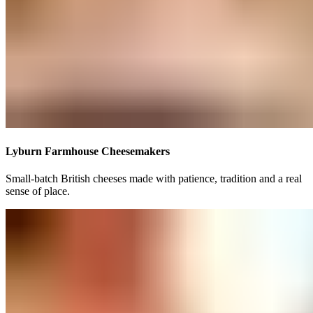
Lyburn Farmhouse Cheesemakers​​​​‌ ‍ ​‍​‍‌‍ ‌ ​‍‌‍‍‌‌‍‌ ‌‍‍‌‌‍ ‍​‍​‍​ ‍‍​‍​‍‌ ​ ‌‍​‌‌‍ ‍‌‍‍‌‌ ‌​‌ ‍‌​‍ ‍‌‍‍‌‌‍ ​‍​‍​‍ ​​‍​‍‌‍‍​‌ ​‍‌‍‌‌‌‍‌‍​‍​‍​ ‍‍​‍​‍‌‍‍​‌ ‌​‌ ‌​‌ ​​‌ ​ ​ ‍‍​‍ ​‍ ‌‍ ​​‍ ‌‌‍​‌‌‍ ‍‌‍‌​​‍ ‌‌ ​‍​‍ ‌‌‍‍​‌‍ ‌ ‌​‌‍‌‌‌‍ ​‌ ​ ​‍ ‌‌ ​ ‌ ‌​‌ ‌‌‌‍‌​‌‍‍‌‌‍ ​‍ ‍‌ ‌‍‌‍‌‌‌ ​‍‌‍​ ‌‍‌‌‌‍ ​​‍ ‍‌‍​‌‌ ​​‌ ​​​‍ ‌‍‍‌‌‍ ‍‌ ‌​‌‍‌‌‌‍ ‍‌ ‌​​‍ ‌‍‌‌‌‍‌​‌‍‍‌‌ ‌​​‍ ‌‍ ‌‌‍ ‌‍‌​‌‍‌‌​ ‌‌ ​​‌ ​‍‌‍‌‌‌ ​ ‌‍‌‌‌‍ ‍‌ ‌​‌‍​‌‌ ‌​‌‍‍‌‌‍ ‌‍ ‍​ ‍ ‌‍‍‌‌‍‌​​ ‌‌‍​‍​ ‌‌‌‍‌‌​ ‌ ‌‍​‌​ ​​​ ‍​‌‍​‌​‍ ‌‌‍‌​​ ‍‌‌‍​ ​ ‌‌​‍ ‌​ ‌​‌‍‌‌​ ‍‌​ ‌ ​‍ ‌‌‍​‍​ ​‍​ ‌‌‌‍​‌​‍ ‌​ ​‍​ ‌‌​ ​‌​ ‍‌​ ​‌​ ​‍‌‍​ ​ ​‍‌‍​ ‌‍​‌‌‍‌‍‌‍‌‌​ ‍ ‌ ‌​‌ ‍‌‌ ​​‌‍‌‌​ ‌‌‍‍​‌‍ ‌ ‌​‌‍‌‌‌‍ ​‌‌​ ‌‍‍‌‌ ‌​‌‍‌‌‌‌​​‌‍​‌‌‍‌ ‌‍‌‌​ ‍ ‌ ​​‌‍​‌‌ ‌​‌‍‍​​ ‌‌ ​​‌‍​‌‌‍‌ ‌‍‌‌‌​​‍‌ ‌‌‌‍‍‌‌‍ ​‌‍‌​‌‍‌‌‌ ​‍​‍‌‌​ ‌‌‌​​‍‌‌ ‌‍‍ ‌‍‌‌‌ ‍‌​‍‌‌​ ​ ‌​‌​​‍‌‌​ ​ ‌​‌​​‍‌‌​ ​‍​ ​‍​ ​ ‌‍​‍‌‍​‍​ ​‌‌‍​ ‌‍‌‌​ ‌‌‌‍‌‍‌‍​‌‌‍​‌​ ‌‍​ ‌‍​‍‌‌​ ​‍​ ​‍​‍‌‌​ ‌‌‌​‌​​‍ ‍‌ ​ ‌‍‌‌‌‍​ ‌ ‌​‌‍‍‌‌‍ ‌‍ ‍‌ ​ ​‍‌‌​ ‌‌‌​​‍‌‌ ‌‍‍ ‌‍‌‌‌ ‍‌​‍‌‌​ ​ ‌​‌​​‍‌‌​ ​ ‌​‌​​‍‌‌​ ​‍​ ​‍‌‍​ ​ ​ ‌‍​‍​ ‌ ‌‍‌‌​ ​​​ ​​‌‍‌​​ ‌ ​ ‍‌​ ‌ ‌‍​‌​‍‌‌​ ​‍​ ​‍​‍‌‌​ ‌‌‌​‌​​‍ ‍‌ ​ ‌‍‌‌‌‍​ ‌ ‌​‌‍‍‌‌‍ ‌‍ ‍‌​​ ‌‍ ‌‍ ‍‌ ‌​‌‍‌‌‌‍ ‍‌ ‌​​‍‌‌​ ‌‌‌​​‍‌‌ ‌‍‍ ‌‍‌‌‌ ‍‌​‍‌‌​ ​ ‌​‌​​‍‌‌​ ​ ‌​‌​​‍‌‌​ ​‍​ ​‍​ ‌‌​ ​‌​ ​​​ ‌‌‌‍​‍‌‍​‍​ ​‌​ ​‌‌‍​‌‌‍‌‌​ ‌ ‌‍‌‌​‍‌‌​ ​‍​ ​‍​‍‌‌​ ‌‌‌​‌​​‍ ‍‌ ‌​‌‍‍‌‌ ‌​‌‍ ​‌‍‌‌​ ‌‍​‍‌‍​‌‌ ​ ‌‍‌‌‌‌‌‌‌ ​‍‌‍ ​​ ‌‌‍‍​‌ ‌​‌ ‌​‌ ​​‌ ​ ​‍‌‌​ ​ ‌​​‌​‍‌‌​ ​‍‌​‌‍​‍‌‌​ ​‍‌​‌‍‌‍ ​​‍ ‌‌‍​‌‌‍ ‍‌‍‌​​‍ ‌‌ ​‍​‍ ‌‌‍‍​‌‍ ‌ ‌​‌‍‌‌‌‍ ​‌ ​ ​‍ ‌‌ ​ ‌ ‌​‌ ‌‌‌‍‌​‌‍‍‌‌‍ ​‍ ‍‌ ‌‍‌‍‌‌‌ ​‍‌‍​ ‌‍‌‌‌‍ ​​‍ ‍‌‍​‌‌ ​​‌ ​​​‍‌‍‌‍‍‌‌‍‌​​ ‌‌‍​‍​ ‌‌‌‍‌‌​ ‌ ‌‍​‌​ ​​​ ‍​‌‍​‌​‍ ‌‌‍‌​​ ‍‌‌‍​ ​ ‌‌​‍ ‌​ ‌​‌‍‌‌​ ‍‌​ ‌ ​‍ ‌‌‍​‍​ ​‍​ ‌‌‌‍​‌​‍ ‌​ ​‍​ ‌‌​ ​‌​ ‍‌​ ​‌​ ​‍‌‍​ ​ ​‍‌‍​ ‌‍​‌‌‍‌‍‌‍‌‌​‍‌‍‌ ‌​‌ ‍‌‌ ​​‌‍‌‌​ ‌‌‍‍​‌‍ ‌ ‌​‌‍‌‌‌‍ ​‌‌​ ‌‍‍‌‌ ‌​‌‍‌‌‌‌​​‌‍​‌‌‍‌ ‌‍‌‌​‍‌‍‌ ​​‌‍​‌‌ ‌​‌‍‍​​ ‌‌ ​​‌‍​‌‌‍‌ ‌‍‌‌‌​​‍‌ ‌‌‌‍‍‌‌‍ ​‌‍‌​‌‍‌‌‌ ​‍​‍‌‌​ ‌‌‌​​‍‌‌ ‌‍‍ ‌‍‌‌‌ ‍‌​‍‌‌​ ​ ‌​‌​​‍‌‌​ ​ ‌​‌​​‍‌‌​ ​‍​ ​‍​ ​ ‌‍​‍‌‍​‍​ ​‌‌‍​ ‌‍‌‌​ ‌‌‌‍‌‍‌‍​‌‌‍​‌​ ‌‍​ ‌‍​‍‌‌​ ​‍​ ​‍​‍‌‌​ ‌‌‌​‌​​‍ ‍‌ ​ ‌‍‌‌‌‍​ ‌ ‌​‌‍‍‌‌‍ ‌‍ ‍‌ ​ ​‍‌‌​ ‌‌‌​​‍‌‌ ‌‍‍ ‌‍‌‌‌ ‍‌​‍‌‌​ ​ ‌​‌​​‍‌‌​ ​ ‌​‌​​‍‌‌​ ​‍​ ​‍‌‍​ ​ ​ ‌‍​‍​ ‌ ‌‍‌‌​ ​​​ ​​‌‍‌​​ ‌ ​ ‍‌​ ‌ ‌‍​‌​‍‌‌​ ​‍​ ​‍​‍‌‌​ ‌‌‌​‌​​‍ ‍‌ ​ ‌‍‌‌‌‍​ ‌ ‌​‌‍‍‌‌‍ ‌‍ ‍‌​​ ‌‍ ‌‍ ‍‌ ‌​‌‍‌‌‌‍ ‍‌ ‌​​‍‌‌​ ‌‌‌​​‍‌‌ ‌‍‍ ‌‍‌‌‌ ‍‌​‍‌‌​ ​ ‌​‌​​‍‌‌​ ​ ‌​‌​​‍‌‌​ ​‍​ ​‍​ ‌‌​ ​‌​ ​​​ ‌‌‌‍​‍‌‍​‍​ ​‌​ ​‌‌‍​‌‌‍‌‌​ ‌ ‌‍‌‌​‍‌‌​ ​‍​ ​‍​‍‌‌​ ‌‌‌​‌​​‍ ‍‌ ‌​‌‍‍‌‌ ‌​‌‍ ​‌‍‌‌​‍‌‍‌ ​​‌‍‌‌‌ ​‍‌ ​ ‌ ​​‌‍‌‌‌‍​ ‌ ‌​‌‍‍‌‌ ‌‍‌‍‌‌​ ‌‌ ​​‌ ‌‌‌‍​‍‌‍ ​‌‍‍‌‌ ​ ‌‍‍​‌‍‌‌‌‍‌​​‍​‍‌ ‌
Small-batch British cheeses made with patience, tradition and a real
sense of place. ​​​​‌ ‍ ​‍​‍‌‍ ‌ ​‍‌‍‍‌‌‍‌ ‌‍‍‌‌‍ ‍​‍​‍​ ‍‍​‍​‍‌ ​ ‌‍​‌‌‍ ‍‌‍‍‌‌ ‌​‌ ‍‌​‍ ‍‌‍‍‌‌‍ ​‍​‍​‍ ​​‍​‍‌‍‍​‌ ​‍‌‍‌‌‌‍‌‍​‍​‍​ ‍‍​‍​‍‌‍‍​‌ ‌​‌ ‌​‌ ​​‌ ​ ​ ‍‍​‍ ​‍ ‌‍ ​​‍ ‌‌‍​‌‌‍ ‍‌‍‌​​‍ ‌‌ ​‍​‍ ‌‌‍‍​‌‍ ‌ ‌​‌‍‌‌‌‍ ​‌ ​ ​‍ ‌‌ ​ ‌ ‌​‌ ‌‌‌‍‌​‌‍‍‌‌‍ ​‍ ‍‌ ‌‍‌‍‌‌‌ ​‍‌‍​ ‌‍‌‌‌‍ ​​‍ ‍‌‍​‌‌ ​​‌ ​​​‍ ‌‍‍‌‌‍ ‍‌ ‌​‌‍‌‌‌‍ ‍‌ ‌​​‍ ‌‍‌‌‌‍‌​‌‍‍‌‌ ‌​​‍ ‌‍ ‌‌‍ ‌‍‌​‌‍‌‌​ ‌‌ ​​‌ ​‍‌‍‌‌‌ ​ ‌‍‌‌‌‍ ‍‌ ‌​‌‍​‌‌ ‌​‌‍‍‌‌‍ ‌‍ ‍​ ‍ ‌‍‍‌‌‍‌​​ ‌‌‍​‍​ ‌‌‌‍‌‌​ ‌ ‌‍​‌​ ​​​ ‍​‌‍​‌​‍ ‌‌‍‌​​ ‍‌‌‍​ ​ ‌‌​‍ ‌​ ‌​‌‍‌‌​ ‍‌​ ‌ ​‍ ‌‌‍​‍​ ​‍​ ‌‌‌‍​‌​‍ ‌​ ​‍​ ‌‌​ ​‌​ ‍‌​ ​‌​ ​‍‌‍​ ​ ​‍‌‍​ ‌‍​‌‌‍‌‍‌‍‌‌​ ‍ ‌ ‌​‌ ‍‌‌ ​​‌‍‌‌​ ‌‌‍‍​‌‍ ‌ ‌​‌‍‌‌‌‍ ​‌‌​ ‌‍‍‌‌ ‌​‌‍‌‌‌‌​​‌‍​‌‌‍‌ ‌‍‌‌​ ‍ ‌ ​​‌‍​‌‌ ‌​‌‍‍​​ ‌‌ ​​‌‍​‌‌‍‌ ‌‍‌‌‌​​‍‌ ‌‌‌‍‍‌‌‍ ​‌‍‌​‌‍‌‌‌ ​‍​‍‌‌​ ‌‌‌​​‍‌‌ ‌‍‍ ‌‍‌‌‌ ‍‌​‍‌‌​ ​ ‌​‌​​‍‌‌​ ​ ‌​‌​​‍‌‌​ ​‍​ ​‍​ ​ ‌‍​‍‌‍​‍​ ​‌‌‍​ ‌‍‌‌​ ‌‌‌‍‌‍‌‍​‌‌‍​‌​ ‌‍​ ‌‍​‍‌‌​ ​‍​ ​‍​‍‌‌​ ‌‌‌​‌​​‍ ‍‌ ​ ‌‍‌‌‌‍​ ‌ ‌​‌‍‍‌‌‍ ‌‍ ‍‌ ​ ​‍‌‌​ ‌‌‌​​‍‌‌ ‌‍‍ ‌‍‌‌‌ ‍‌​‍‌‌​ ​ ‌​‌​​‍‌‌​ ​ ‌​‌​​‍‌‌​ ​‍​ ​‍‌‍​ ​ ​ ‌‍​‍​ ‌ ‌‍‌‌​ ​​​ ​​‌‍‌​​ ‌ ​ ‍‌​ ‌ ‌‍​‌​‍‌‌​ ​‍​ ​‍​‍‌‌​ ‌‌‌​‌​​‍ ‍‌ ​ ‌‍‌‌‌‍​ ‌ ‌​‌‍‍‌‌‍ ‌‍ ‍‌​​ ‌‍ ‌‍ ‍‌ ‌​‌‍‌‌‌‍ ‍‌ ‌​​‍‌‌​ ‌‌‌​​‍‌‌ ‌‍‍ ‌‍‌‌‌ ‍‌​‍‌‌​ ​ ‌​‌​​‍‌‌​ ​ ‌​‌​​‍‌‌​ ​‍​ ​‍​ ‌‌​ ​‌​ ​​​ ‌‌‌‍​‍‌‍​‍​ ​‌​ ​‌‌‍​‌‌‍‌‌​ ‌ ‌‍‌‌​‍‌‌​ ​‍​ ​‍​‍‌‌​ ‌‌‌​‌​​‍ ‍‌‍‌‌‌ ‍​‌‍​ ‌‍‌‌‌ ​‍‌ ​​‌ ‌​​ ‌‍​‍‌‍​‌‌ ​ ‌‍‌‌‌‌‌‌‌ ​‍‌‍ ​​ ‌‌‍‍​‌ ‌​‌ ‌​‌ ​​‌ ​ ​‍‌‌​ ​ ‌​​‌​‍‌‌​ ​‍‌​‌‍​‍‌‌​ ​‍‌​‌‍‌‍ ​​‍ ‌‌‍​‌‌‍ ‍‌‍‌​​‍ ‌‌ ​‍​‍ ‌‌‍‍​‌‍ ‌ ‌​‌‍‌‌‌‍ ​‌ ​ ​‍ ‌‌ ​ ‌ ‌​‌ ‌‌‌‍‌​‌‍‍‌‌‍ ​‍ ‍‌ ‌‍‌‍‌‌‌ ​‍‌‍​ ‌‍‌‌‌‍ ​​‍ ‍‌‍​‌‌ ​​‌ ​​​‍‌‍‌‍‍‌‌‍‌​​ ‌‌‍​‍​ ‌‌‌‍‌‌​ ‌ ‌‍​‌​ ​​​ ‍​‌‍​‌​‍ ‌‌‍‌​​ ‍‌‌‍​ ​ ‌‌​‍ ‌​ ‌​‌‍‌‌​ ‍‌​ ‌ ​‍ ‌‌‍​‍​ ​‍​ ‌‌‌‍​‌​‍ ‌​ ​‍​ ‌‌​ ​‌​ ‍‌​ ​‌​ ​‍‌‍​ ​ ​‍‌‍​ ‌‍​‌‌‍‌‍‌‍‌‌​‍‌‍‌ ‌​‌ ‍‌‌ ​​‌‍‌‌​ ‌‌‍‍​‌‍ ‌ ‌​‌‍‌‌‌‍ ​‌‌​ ‌‍‍‌‌ ‌​‌‍‌‌‌‌​​‌‍​‌‌‍‌ ‌‍‌‌​‍‌‍‌ ​​‌‍​‌‌ ‌​‌‍‍​​ ‌‌ ​​‌‍​‌‌‍‌ ‌‍‌‌‌​​‍‌ ‌‌‌‍‍‌‌‍ ​‌‍‌​‌‍‌‌‌ ​‍​‍‌‌​ ‌‌‌​​‍‌‌ ‌‍‍ ‌‍‌‌‌ ‍‌​‍‌‌​ ​ ‌​‌​​‍‌‌​ ​ ‌​‌​​‍‌‌​ ​‍​ ​‍​ ​ ‌‍​‍‌‍​‍​ ​‌‌‍​ ‌‍‌‌​ ‌‌‌‍‌‍‌‍​‌‌‍​‌​ ‌‍​ ‌‍​‍‌‌​ ​‍​ ​‍​‍‌‌​ ‌‌‌​‌​​‍ ‍‌ ​ ‌‍‌‌‌‍​ ‌ ‌​‌‍‍‌‌‍ ‌‍ ‍‌ ​ ​‍‌‌​ ‌‌‌​​‍‌‌ ‌‍‍ ‌‍‌‌‌ ‍‌​‍‌‌​ ​ ‌​‌​​‍‌‌​ ​ ‌​‌​​‍‌‌​ ​‍​ ​‍‌‍​ ​ ​ ‌‍​‍​ ‌ ‌‍‌‌​ ​​​ ​​‌‍‌​​ ‌ ​ ‍‌​ ‌ ‌‍​‌​‍‌‌​ ​‍​ ​‍​‍‌‌​ ‌‌‌​‌​​‍ ‍‌ ​ ‌‍‌‌‌‍​ ‌ ‌​‌‍‍‌‌‍ ‌‍ ‍‌​​ ‌‍ ‌‍ ‍‌ ‌​‌‍‌‌‌‍ ‍‌ ‌​​‍‌‌​ ‌‌‌​​‍‌‌ ‌‍‍ ‌‍‌‌‌ ‍‌​‍‌‌​ ​ ‌​‌​​‍‌‌​ ​ ‌​‌​​‍‌‌​ ​‍​ ​‍​ ‌‌​ ​‌​ ​​​ ‌‌‌‍​‍‌‍​‍​ ​‌​ ​‌‌‍​‌‌‍‌‌​ ‌ ‌‍‌‌​‍‌‌​ ​‍​ ​‍​‍‌‌​ ‌‌‌​‌​​‍ ‍‌‍‌‌‌ ‍​‌‍​ ‌‍‌‌‌ ​‍‌ ​​‌ ‌​​‍‌‍‌ ​​‌‍‌‌‌ ​‍‌ ​ ‌ ​​‌‍‌‌‌‍​ ‌ ‌​‌‍‍‌‌ ‌‍‌‍‌‌​ ‌‌ ​​‌ ‌‌‌‍​‍‌‍ ​‌‍‍‌‌ ​ ‌‍‍​‌‍‌‌‌‍‌​​‍​‍‌ ‌