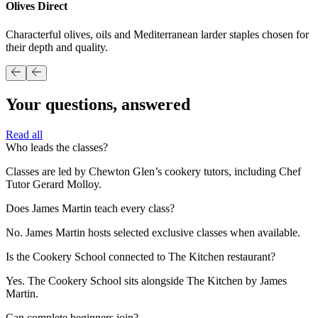
Olives Direct​​​​‌ ‍ ​‍​‍‌‍ ‌ ​‍‌‍‍‌‌‍‌ ‌‍‍‌‌‍ ‍​‍​‍​ ‍‍​‍​‍‌ ​ ‌‍​‌‌‍ ‍‌‍‍‌‌ ‌​‌ ‍‌​‍ ‍‌‍‍‌‌‍ ​‍​‍​‍ ​​‍​‍‌‍‍​‌ ​‍‌‍‌‌‌‍‌‍​‍​‍​ ‍‍​‍​‍‌‍‍​‌ ‌​‌ ‌​‌ ​​‌ ​ ​ ‍‍​‍ ​‍ ‌‍ ​​‍ ‌‌‍​‌‌‍ ‍‌‍‌​​‍ ‌‌ ​‍​‍ ‌‌‍‍​‌‍ ‌ ‌​‌‍‌‌‌‍ ​‌ ​ ​‍ ‌‌ ​ ‌ ‌​‌ ‌‌‌‍‌​‌‍‍‌‌‍ ​‍ ‍‌ ‌‍‌‍‌‌‌ ​‍‌‍​ ‌‍‌‌‌‍ ​​‍ ‍‌‍​‌‌ ​​‌ ​​​‍ ‌‍‍‌‌‍ ‍‌ ‌​‌‍‌‌‌‍ ‍‌ ‌​​‍ ‌‍‌‌‌‍‌​‌‍‍‌‌ ‌​​‍ ‌‍ ‌‌‍ ‌‍‌​‌‍‌‌​ ‌‌ ​​‌ ​‍‌‍‌‌‌ ​ ‌‍‌‌‌‍ ‍‌ ‌​‌‍​‌‌ ‌​‌‍‍‌‌‍ ‌‍ ‍​ ‍ ‌‍‍‌‌‍‌​​ ‌‌‍​‍​ ‌‌‌‍‌‌​ ‌ ‌‍​‌​ ​​​ ‍​‌‍​‌​‍ ‌‌‍‌​​ ‍‌‌‍​ ​ ‌‌​‍ ‌​ ‌​‌‍‌‌​ ‍‌​ ‌ ​‍ ‌‌‍​‍​ ​‍​ ‌‌‌‍​‌​‍ ‌​ ​‍​ ‌‌​ ​‌​ ‍‌​ ​‌​ ​‍‌‍​ ​ ​‍‌‍​ ‌‍​‌‌‍‌‍‌‍‌‌​ ‍ ‌ ‌​‌ ‍‌‌ ​​‌‍‌‌​ ‌‌‍‍​‌‍ ‌ ‌​‌‍‌‌‌‍ ​‌‌​ ‌‍‍‌‌ ‌​‌‍‌‌‌‌​​‌‍​‌‌‍‌ ‌‍‌‌​ ‍ ‌ ​​‌‍​‌‌ ‌​‌‍‍​​ ‌‌ ​​‌‍​‌‌‍‌ ‌‍‌‌‌​​‍‌ ‌‌‌‍‍‌‌‍ ​‌‍‌​‌‍‌‌‌ ​‍​‍‌‌​ ‌‌‌​​‍‌‌ ‌‍‍ ‌‍‌‌‌ ‍‌​‍‌‌​ ​ ‌​‌​​‍‌‌​ ​ ‌​‌​​‍‌‌​ ​‍​ ​‍​ ​ ‌‍​‍‌‍​‍​ ​‌‌‍​ ‌‍‌‌​ ‌‌‌‍‌‍‌‍​‌‌‍​‌​ ‌‍​ ‌‍​‍‌‌​ ​‍​ ​‍​‍‌‌​ ‌‌‌​‌​​‍ ‍‌ ​ ‌‍‌‌‌‍​ ‌ ‌​‌‍‍‌‌‍ ‌‍ ‍‌ ​ ​‍‌‌​ ‌‌‌​​‍‌‌ ‌‍‍ ‌‍‌‌‌ ‍‌​‍‌‌​ ​ ‌​‌​​‍‌‌​ ​ ‌​‌​​‍‌‌​ ​‍​ ​‍‌‍​ ​ ​ ‌‍​‍​ ‌ ‌‍‌‌​ ​​​ ​​‌‍‌​​ ‌ ​ ‍‌​ ‌ ‌‍​‌​‍‌‌​ ​‍​ ​‍​‍‌‌​ ‌‌‌​‌​​‍ ‍‌ ​ ‌‍‌‌‌‍​ ‌ ‌​‌‍‍‌‌‍ ‌‍ ‍‌​​ ‌‍ ‌‍ ‍‌ ‌​‌‍‌‌‌‍ ‍‌ ‌​​‍‌‌​ ‌‌‌​​‍‌‌ ‌‍‍ ‌‍‌‌‌ ‍‌​‍‌‌​ ​ ‌​‌​​‍‌‌​ ​ ‌​‌​​‍‌‌​ ​‍​ ​‍​ ​ ​ ‌​​ ‌‍‌‍‌​‌‍‌‌​ ‌‌​ ​​​ ‍​​ ​‌​ ​​‌‍​ ​ ‌ ​‍‌‌​ ​‍​ ​‍​‍‌‌​ ‌‌‌​‌​​‍ ‍‌ ‌​‌‍‍‌‌ ‌​‌‍ ​‌‍‌‌​ ‌‍​‍‌‍​‌‌ ​ ‌‍‌‌‌‌‌‌‌ ​‍‌‍ ​​ ‌‌‍‍​‌ ‌​‌ ‌​‌ ​​‌ ​ ​‍‌‌​ ​ ‌​​‌​‍‌‌​ ​‍‌​‌‍​‍‌‌​ ​‍‌​‌‍‌‍ ​​‍ ‌‌‍​‌‌‍ ‍‌‍‌​​‍ ‌‌ ​‍​‍ ‌‌‍‍​‌‍ ‌ ‌​‌‍‌‌‌‍ ​‌ ​ ​‍ ‌‌ ​ ‌ ‌​‌ ‌‌‌‍‌​‌‍‍‌‌‍ ​‍ ‍‌ ‌‍‌‍‌‌‌ ​‍‌‍​ ‌‍‌‌‌‍ ​​‍ ‍‌‍​‌‌ ​​‌ ​​​‍‌‍‌‍‍‌‌‍‌​​ ‌‌‍​‍​ ‌‌‌‍‌‌​ ‌ ‌‍​‌​ ​​​ ‍​‌‍​‌​‍ ‌‌‍‌​​ ‍‌‌‍​ ​ ‌‌​‍ ‌​ ‌​‌‍‌‌​ ‍‌​ ‌ ​‍ ‌‌‍​‍​ ​‍​ ‌‌‌‍​‌​‍ ‌​ ​‍​ ‌‌​ ​‌​ ‍‌​ ​‌​ ​‍‌‍​ ​ ​‍‌‍​ ‌‍​‌‌‍‌‍‌‍‌‌​‍‌‍‌ ‌​‌ ‍‌‌ ​​‌‍‌‌​ ‌‌‍‍​‌‍ ‌ ‌​‌‍‌‌‌‍ ​‌‌​ ‌‍‍‌‌ ‌​‌‍‌‌‌‌​​‌‍​‌‌‍‌ ‌‍‌‌​‍‌‍‌ ​​‌‍​‌‌ ‌​‌‍‍​​ ‌‌ ​​‌‍​‌‌‍‌ ‌‍‌‌‌​​‍‌ ‌‌‌‍‍‌‌‍ ​‌‍‌​‌‍‌‌‌ ​‍​‍‌‌​ ‌‌‌​​‍‌‌ ‌‍‍ ‌‍‌‌‌ ‍‌​‍‌‌​ ​ ‌​‌​​‍‌‌​ ​ ‌​‌​​‍‌‌​ ​‍​ ​‍​ ​ ‌‍​‍‌‍​‍​ ​‌‌‍​ ‌‍‌‌​ ‌‌‌‍‌‍‌‍​‌‌‍​‌​ ‌‍​ ‌‍​‍‌‌​ ​‍​ ​‍​‍‌‌​ ‌‌‌​‌​​‍ ‍‌ ​ ‌‍‌‌‌‍​ ‌ ‌​‌‍‍‌‌‍ ‌‍ ‍‌ ​ ​‍‌‌​ ‌‌‌​​‍‌‌ ‌‍‍ ‌‍‌‌‌ ‍‌​‍‌‌​ ​ ‌​‌​​‍‌‌​ ​ ‌​‌​​‍‌‌​ ​‍​ ​‍‌‍​ ​ ​ ‌‍​‍​ ‌ ‌‍‌‌​ ​​​ ​​‌‍‌​​ ‌ ​ ‍‌​ ‌ ‌‍​‌​‍‌‌​ ​‍​ ​‍​‍‌‌​ ‌‌‌​‌​​‍ ‍‌ ​ ‌‍‌‌‌‍​ ‌ ‌​‌‍‍‌‌‍ ‌‍ ‍‌​​ ‌‍ ‌‍ ‍‌ ‌​‌‍‌‌‌‍ ‍‌ ‌​​‍‌‌​ ‌‌‌​​‍‌‌ ‌‍‍ ‌‍‌‌‌ ‍‌​‍‌‌​ ​ ‌​‌​​‍‌‌​ ​ ‌​‌​​‍‌‌​ ​‍​ ​‍​ ​ ​ ‌​​ ‌‍‌‍‌​‌‍‌‌​ ‌‌​ ​​​ ‍​​ ​‌​ ​​‌‍​ ​ ‌ ​‍‌‌​ ​‍​ ​‍​‍‌‌​ ‌‌‌​‌​​‍ ‍‌ ‌​‌‍‍‌‌ ‌​‌‍ ​‌‍‌‌​‍‌‍‌ ​​‌‍‌‌‌ ​‍‌ ​ ‌ ​​‌‍‌‌‌‍​ ‌ ‌​‌‍‍‌‌ ‌‍‌‍‌‌​ ‌‌ ​​‌ ‌‌‌‍​‍‌‍ ​‌‍‍‌‌ ​ ‌‍‍​‌‍‌‌‌‍‌​​‍​‍‌ ‌
Characterful olives, oils and Mediterranean larder staples chosen for
their depth and quality. ​​​​‌ ‍ ​‍​‍‌‍ ‌ ​‍‌‍‍‌‌‍‌ ‌‍‍‌‌‍ ‍​‍​‍​ ‍‍​‍​‍‌ ​ ‌‍​‌‌‍ ‍‌‍‍‌‌ ‌​‌ ‍‌​‍ ‍‌‍‍‌‌‍ ​‍​‍​‍ ​​‍​‍‌‍‍​‌ ​‍‌‍‌‌‌‍‌‍​‍​‍​ ‍‍​‍​‍‌‍‍​‌ ‌​‌ ‌​‌ ​​‌ ​ ​ ‍‍​‍ ​‍ ‌‍ ​​‍ ‌‌‍​‌‌‍ ‍‌‍‌​​‍ ‌‌ ​‍​‍ ‌‌‍‍​‌‍ ‌ ‌​‌‍‌‌‌‍ ​‌ ​ ​‍ ‌‌ ​ ‌ ‌​‌ ‌‌‌‍‌​‌‍‍‌‌‍ ​‍ ‍‌ ‌‍‌‍‌‌‌ ​‍‌‍​ ‌‍‌‌‌‍ ​​‍ ‍‌‍​‌‌ ​​‌ ​​​‍ ‌‍‍‌‌‍ ‍‌ ‌​‌‍‌‌‌‍ ‍‌ ‌​​‍ ‌‍‌‌‌‍‌​‌‍‍‌‌ ‌​​‍ ‌‍ ‌‌‍ ‌‍‌​‌‍‌‌​ ‌‌ ​​‌ ​‍‌‍‌‌‌ ​ ‌‍‌‌‌‍ ‍‌ ‌​‌‍​‌‌ ‌​‌‍‍‌‌‍ ‌‍ ‍​ ‍ ‌‍‍‌‌‍‌​​ ‌‌‍​‍​ ‌‌‌‍‌‌​ ‌ ‌‍​‌​ ​​​ ‍​‌‍​‌​‍ ‌‌‍‌​​ ‍‌‌‍​ ​ ‌‌​‍ ‌​ ‌​‌‍‌‌​ ‍‌​ ‌ ​‍ ‌‌‍​‍​ ​‍​ ‌‌‌‍​‌​‍ ‌​ ​‍​ ‌‌​ ​‌​ ‍‌​ ​‌​ ​‍‌‍​ ​ ​‍‌‍​ ‌‍​‌‌‍‌‍‌‍‌‌​ ‍ ‌ ‌​‌ ‍‌‌ ​​‌‍‌‌​ ‌‌‍‍​‌‍ ‌ ‌​‌‍‌‌‌‍ ​‌‌​ ‌‍‍‌‌ ‌​‌‍‌‌‌‌​​‌‍​‌‌‍‌ ‌‍‌‌​ ‍ ‌ ​​‌‍​‌‌ ‌​‌‍‍​​ ‌‌ ​​‌‍​‌‌‍‌ ‌‍‌‌‌​​‍‌ ‌‌‌‍‍‌‌‍ ​‌‍‌​‌‍‌‌‌ ​‍​‍‌‌​ ‌‌‌​​‍‌‌ ‌‍‍ ‌‍‌‌‌ ‍‌​‍‌‌​ ​ ‌​‌​​‍‌‌​ ​ ‌​‌​​‍‌‌​ ​‍​ ​‍​ ​ ‌‍​‍‌‍​‍​ ​‌‌‍​ ‌‍‌‌​ ‌‌‌‍‌‍‌‍​‌‌‍​‌​ ‌‍​ ‌‍​‍‌‌​ ​‍​ ​‍​‍‌‌​ ‌‌‌​‌​​‍ ‍‌ ​ ‌‍‌‌‌‍​ ‌ ‌​‌‍‍‌‌‍ ‌‍ ‍‌ ​ ​‍‌‌​ ‌‌‌​​‍‌‌ ‌‍‍ ‌‍‌‌‌ ‍‌​‍‌‌​ ​ ‌​‌​​‍‌‌​ ​ ‌​‌​​‍‌‌​ ​‍​ ​‍‌‍​ ​ ​ ‌‍​‍​ ‌ ‌‍‌‌​ ​​​ ​​‌‍‌​​ ‌ ​ ‍‌​ ‌ ‌‍​‌​‍‌‌​ ​‍​ ​‍​‍‌‌​ ‌‌‌​‌​​‍ ‍‌ ​ ‌‍‌‌‌‍​ ‌ ‌​‌‍‍‌‌‍ ‌‍ ‍‌​​ ‌‍ ‌‍ ‍‌ ‌​‌‍‌‌‌‍ ‍‌ ‌​​‍‌‌​ ‌‌‌​​‍‌‌ ‌‍‍ ‌‍‌‌‌ ‍‌​‍‌‌​ ​ ‌​‌​​‍‌‌​ ​ ‌​‌​​‍‌‌​ ​‍​ ​‍​ ​ ​ ‌​​ ‌‍‌‍‌​‌‍‌‌​ ‌‌​ ​​​ ‍​​ ​‌​ ​​‌‍​ ​ ‌ ​‍‌‌​ ​‍​ ​‍​‍‌‌​ ‌‌‌​‌​​‍ ‍‌‍‌‌‌ ‍​‌‍​ ‌‍‌‌‌ ​‍‌ ​​‌ ‌​​ ‌‍​‍‌‍​‌‌ ​ ‌‍‌‌‌‌‌‌‌ ​‍‌‍ ​​ ‌‌‍‍​‌ ‌​‌ ‌​‌ ​​‌ ​ ​‍‌‌​ ​ ‌​​‌​‍‌‌​ ​‍‌​‌‍​‍‌‌​ ​‍‌​‌‍‌‍ ​​‍ ‌‌‍​‌‌‍ ‍‌‍‌​​‍ ‌‌ ​‍​‍ ‌‌‍‍​‌‍ ‌ ‌​‌‍‌‌‌‍ ​‌ ​ ​‍ ‌‌ ​ ‌ ‌​‌ ‌‌‌‍‌​‌‍‍‌‌‍ ​‍ ‍‌ ‌‍‌‍‌‌‌ ​‍‌‍​ ‌‍‌‌‌‍ ​​‍ ‍‌‍​‌‌ ​​‌ ​​​‍‌‍‌‍‍‌‌‍‌​​ ‌‌‍​‍​ ‌‌‌‍‌‌​ ‌ ‌‍​‌​ ​​​ ‍​‌‍​‌​‍ ‌‌‍‌​​ ‍‌‌‍​ ​ ‌‌​‍ ‌​ ‌​‌‍‌‌​ ‍‌​ ‌ ​‍ ‌‌‍​‍​ ​‍​ ‌‌‌‍​‌​‍ ‌​ ​‍​ ‌‌​ ​‌​ ‍‌​ ​‌​ ​‍‌‍​ ​ ​‍‌‍​ ‌‍​‌‌‍‌‍‌‍‌‌​‍‌‍‌ ‌​‌ ‍‌‌ ​​‌‍‌‌​ ‌‌‍‍​‌‍ ‌ ‌​‌‍‌‌‌‍ ​‌‌​ ‌‍‍‌‌ ‌​‌‍‌‌‌‌​​‌‍​‌‌‍‌ ‌‍‌‌​‍‌‍‌ ​​‌‍​‌‌ ‌​‌‍‍​​ ‌‌ ​​‌‍​‌‌‍‌ ‌‍‌‌‌​​‍‌ ‌‌‌‍‍‌‌‍ ​‌‍‌​‌‍‌‌‌ ​‍​‍‌‌​ ‌‌‌​​‍‌‌ ‌‍‍ ‌‍‌‌‌ ‍‌​‍‌‌​ ​ ‌​‌​​‍‌‌​ ​ ‌​‌​​‍‌‌​ ​‍​ ​‍​ ​ ‌‍​‍‌‍​‍​ ​‌‌‍​ ‌‍‌‌​ ‌‌‌‍‌‍‌‍​‌‌‍​‌​ ‌‍​ ‌‍​‍‌‌​ ​‍​ ​‍​‍‌‌​ ‌‌‌​‌​​‍ ‍‌ ​ ‌‍‌‌‌‍​ ‌ ‌​‌‍‍‌‌‍ ‌‍ ‍‌ ​ ​‍‌‌​ ‌‌‌​​‍‌‌ ‌‍‍ ‌‍‌‌‌ ‍‌​‍‌‌​ ​ ‌​‌​​‍‌‌​ ​ ‌​‌​​‍‌‌​ ​‍​ ​‍‌‍​ ​ ​ ‌‍​‍​ ‌ ‌‍‌‌​ ​​​ ​​‌‍‌​​ ‌ ​ ‍‌​ ‌ ‌‍​‌​‍‌‌​ ​‍​ ​‍​‍‌‌​ ‌‌‌​‌​​‍ ‍‌ ​ ‌‍‌‌‌‍​ ‌ ‌​‌‍‍‌‌‍ ‌‍ ‍‌​​ ‌‍ ‌‍ ‍‌ ‌​‌‍‌‌‌‍ ‍‌ ‌​​‍‌‌​ ‌‌‌​​‍‌‌ ‌‍‍ ‌‍‌‌‌ ‍‌​‍‌‌​ ​ ‌​‌​​‍‌‌​ ​ ‌​‌​​‍‌‌​ ​‍​ ​‍​ ​ ​ ‌​​ ‌‍‌‍‌​‌‍‌‌​ ‌‌​ ​​​ ‍​​ ​‌​ ​​‌‍​ ​ ‌ ​‍‌‌​ ​‍​ ​‍​‍‌‌​ ‌‌‌​‌​​‍ ‍‌‍‌‌‌ ‍​‌‍​ ‌‍‌‌‌ ​‍‌ ​​‌ ‌​​‍‌‍‌ ​​‌‍‌‌‌ ​‍‌ ​ ‌ ​​‌‍‌‌‌‍​ ‌ ‌​‌‍‍‌‌ ‌‍‌‍‌‌​ ‌‌ ​​‌ ‌‌‌‍​‍‌‍ ​‌‍‍‌‌ ​ ‌‍‍​‌‍‌‌‌‍‌​​‍​‍‌ ‌
Your questions, answered​​​​‌ ‍ ​‍​‍‌‍ ‌ ​‍‌‍‍‌‌‍‌ ‌‍‍‌‌‍ ‍​‍​‍​ ‍‍​‍​‍‌ ​ ‌‍​‌‌‍ ‍‌‍‍‌‌ ‌​‌ ‍‌​‍ ‍‌‍‍‌‌‍ ​‍​‍​‍ ​​‍​‍‌‍‍​‌ ​‍‌‍‌‌‌‍‌‍​‍​‍​ ‍‍​‍​‍‌‍‍​‌ ‌​‌ ‌​‌ ​​‌ ​ ​ ‍‍​‍ ​‍ ‌‍ ​​‍ ‌‌‍​‌‌‍ ‍‌‍‌​​‍ ‌‌ ​‍​‍ ‌‌‍‍​‌‍ ‌ ‌​‌‍‌‌‌‍ ​‌ ​ ​‍ ‌‌ ​ ‌ ‌​‌ ‌‌‌‍‌​‌‍‍‌‌‍ ​‍ ‍‌ ‌‍‌‍‌‌‌ ​‍‌‍​ ‌‍‌‌‌‍ ​​‍ ‍‌‍​‌‌ ​​‌ ​​​‍ ‌‍‍‌‌‍ ‍‌ ‌​‌‍‌‌‌‍ ‍‌ ‌​​‍ ‌‍‌‌‌‍‌​‌‍‍‌‌ ‌​​‍ ‌‍ ‌‌‍ ‌‍‌​‌‍‌‌​ ‌‌ ​​‌ ​‍‌‍‌‌‌ ​ ‌‍‌‌‌‍ ‍‌ ‌​‌‍​‌‌ ‌​‌‍‍‌‌‍ ‌‍ ‍​ ‍ ‌‍‍‌‌‍‌​​ ‌‌‍​‍​ ‌‌‌‍‌‌​ ‌ ‌‍​‌​ ​​​ ‍​‌‍​‌​‍ ‌‌‍‌​​ ‍‌‌‍​ ​ ‌‌​‍ ‌​ ‌​‌‍‌‌​ ‍‌​ ‌ ​‍ ‌‌‍​‍​ ​‍​ ‌‌‌‍​‌​‍ ‌​ ​‍​ ‌‌​ ​‌​ ‍‌​ ​‌​ ​‍‌‍​ ​ ​‍‌‍​ ‌‍​‌‌‍‌‍‌‍‌‌​ ‍ ‌ ‌​‌ ‍‌‌ ​​‌‍‌‌​ ‌‌‍‍​‌‍ ‌ ‌​‌‍‌‌‌‍ ​‌‌​ ‌‍‍‌‌ ‌​‌‍‌‌‌‌​​‌‍​‌‌‍‌ ‌‍‌‌​ ‍ ‌ ​​‌‍​‌‌ ‌​‌‍‍​​ ‌‌ ​​‌‍​‌‌‍‌ ‌‍‌‌‌​​‍‌ ‌‌‌‍‍‌‌‍ ​‌‍‌​‌‍‌‌‌ ​‍​‍‌‌​ ‌‌‌​​‍‌‌ ‌‍‍ ‌‍‌‌‌ ‍‌​‍‌‌​ ​ ‌​‌​​‍‌‌​ ​ ‌​‌​​‍‌‌​ ​‍​ ​‍‌‍​‌​ ​‌​ ‌ ‌‍‌‌‌‍‌‌​ ‌ ​ ‌‌‌‍​‌​ ​​​ ​‌‌‍​ ​ ​ ​‍‌‌​ ​‍​ ​‍​‍‌‌​ ‌‌‌​‌​​‍ ‍‌‍‍​‌‍‌‌‌‍​‌‌‍‌​‌‍‍‌‌‍ ‍‌‍‌ ​ ‌‍​‍‌‍​‌‌ ​ ‌‍‌‌‌‌‌‌‌ ​‍‌‍ ​​ ‌‌‍‍​‌ ‌​‌ ‌​‌ ​​‌ ​ ​‍‌‌​ ​ ‌​​‌​‍‌‌​ ​‍‌​‌‍​‍‌‌​ ​‍‌​‌‍‌‍ ​​‍ ‌‌‍​‌‌‍ ‍‌‍‌​​‍ ‌‌ ​‍​‍ ‌‌‍‍​‌‍ ‌ ‌​‌‍‌‌‌‍ ​‌ ​ ​‍ ‌‌ ​ ‌ ‌​‌ ‌‌‌‍‌​‌‍‍‌‌‍ ​‍ ‍‌ ‌‍‌‍‌‌‌ ​‍‌‍​ ‌‍‌‌‌‍ ​​‍ ‍‌‍​‌‌ ​​‌ ​​​‍‌‍‌‍‍‌‌‍‌​​ ‌‌‍​‍​ ‌‌‌‍‌‌​ ‌ ‌‍​‌​ ​​​ ‍​‌‍​‌​‍ ‌‌‍‌​​ ‍‌‌‍​ ​ ‌‌​‍ ‌​ ‌​‌‍‌‌​ ‍‌​ ‌ ​‍ ‌‌‍​‍​ ​‍​ ‌‌‌‍​‌​‍ ‌​ ​‍​ ‌‌​ ​‌​ ‍‌​ ​‌​ ​‍‌‍​ ​ ​‍‌‍​ ‌‍​‌‌‍‌‍‌‍‌‌​‍‌‍‌ ‌​‌ ‍‌‌ ​​‌‍‌‌​ ‌‌‍‍​‌‍ ‌ ‌​‌‍‌‌‌‍ ​‌‌​ ‌‍‍‌‌ ‌​‌‍‌‌‌‌​​‌‍​‌‌‍‌ ‌‍‌‌​‍‌‍‌ ​​‌‍​‌‌ ‌​‌‍‍​​ ‌‌ ​​‌‍​‌‌‍‌ ‌‍‌‌‌​​‍‌ ‌‌‌‍‍‌‌‍ ​‌‍‌​‌‍‌‌‌ ​‍​‍‌‌​ ‌‌‌​​‍‌‌ ‌‍‍ ‌‍‌‌‌ ‍‌​‍‌‌​ ​ ‌​‌​​‍‌‌​ ​ ‌​‌​​‍‌‌​ ​‍​ ​‍‌‍​‌​ ​‌​ ‌ ‌‍‌‌‌‍‌‌​ ‌ ​ ‌‌‌‍​‌​ ​​​ ​‌‌‍​ ​ ​ ​‍‌‌​ ​‍​ ​‍​‍‌‌​ ‌‌‌​‌​​‍ ‍‌‍‍​‌‍‌‌‌‍​‌‌‍‌​‌‍‍‌‌‍ ‍‌‍‌ ​‍‌‍‌ ​​‌‍‌‌‌ ​‍‌ ​ ‌ ​​‌‍‌‌‌‍​ ‌ ‌​‌‍‍‌‌ ‌‍‌‍‌‌​ ‌‌ ​​‌ ‌‌‌‍​‍‌‍ ​‌‍‍‌‌ ​ ‌‍‍​‌‍‌‌‌‍‌​​‍​‍‌ ‌
Read all​​​​‌ ‍ ​‍​‍‌‍ ‌ ​‍‌‍‍‌‌‍‌ ‌‍‍‌‌‍ ‍​‍​‍​ ‍‍​‍​‍‌ ​ ‌‍​‌‌‍ ‍‌‍‍‌‌ ‌​‌ ‍‌​‍ ‍‌‍‍‌‌‍ ​‍​‍​‍ ​​‍​‍‌‍‍​‌ ​‍‌‍‌‌‌‍‌‍​‍​‍​ ‍‍​‍​‍‌‍‍​‌ ‌​‌ ‌​‌ ​​‌ ​ ​ ‍‍​‍ ​‍ ‌‍ ​​‍ ‌‌‍​‌‌‍ ‍‌‍‌​​‍ ‌‌ ​‍​‍ ‌‌‍‍​‌‍ ‌ ‌​‌‍‌‌‌‍ ​‌ ​ ​‍ ‌‌ ​ ‌ ‌​‌ ‌‌‌‍‌​‌‍‍‌‌‍ ​‍ ‍‌ ‌‍‌‍‌‌‌ ​‍‌‍​ ‌‍‌‌‌‍ ​​‍ ‍‌‍​‌‌ ​​‌ ​​​‍ ‌‍‍‌‌‍ ‍‌ ‌​‌‍‌‌‌‍ ‍‌ ‌​​‍ ‌‍‌‌‌‍‌​‌‍‍‌‌ ‌​​‍ ‌‍ ‌‌‍ ‌‍‌​‌‍‌‌​ ‌‌ ​​‌ ​‍‌‍‌‌‌ ​ ‌‍‌‌‌‍ ‍‌ ‌​‌‍​‌‌ ‌​‌‍‍‌‌‍ ‌‍ ‍​ ‍ ‌‍‍‌‌‍‌​​ ‌‌‍​‍​ ‌‌‌‍‌‌​ ‌ ‌‍​‌​ ​​​ ‍​‌‍​‌​‍ ‌‌‍‌​​ ‍‌‌‍​ ​ ‌‌​‍ ‌​ ‌​‌‍‌‌​ ‍‌​ ‌ ​‍ ‌‌‍​‍​ ​‍​ ‌‌‌‍​‌​‍ ‌​ ​‍​ ‌‌​ ​‌​ ‍‌​ ​‌​ ​‍‌‍​ ​ ​‍‌‍​ ‌‍​‌‌‍‌‍‌‍‌‌​ ‍ ‌ ‌​‌ ‍‌‌ ​​‌‍‌‌​ ‌‌‍‍​‌‍ ‌ ‌​‌‍‌‌‌‍ ​‌‌​ ‌‍‍‌‌ ‌​‌‍‌‌‌‌​​‌‍​‌‌‍‌ ‌‍‌‌​ ‍ ‌ ​​‌‍​‌‌ ‌​‌‍‍​​ ‌‌ ​​‌‍​‌‌‍‌ ‌‍‌‌‌​​‍‌ ‌‌‌‍‍‌‌‍ ​‌‍‌​‌‍‌‌‌ ​‍​‍‌‌​ ‌‌‌​​‍‌‌ ‌‍‍ ‌‍‌‌‌ ‍‌​‍‌‌​ ​ ‌​‌​​‍‌‌​ ​ ‌​‌​​‍‌‌​ ​‍​ ​‍‌‍​‌​ ​‌​ ‌ ‌‍‌‌‌‍‌‌​ ‌ ​ ‌‌‌‍​‌​ ​​​ ​‌‌‍​ ​ ​ ​‍‌‌​ ​‍​ ​‍​‍‌‌​ ‌‌‌​‌​​‍ ‍‌ ​ ‌‍‌‌‌‍​ ‌‍ ‌‍ ‍‌‍‌​‌‍​‌‌ ​‍‌ ‍‌‌​​ ‌ ‌​‌‍​‌​‍ ‍‌‍ ​‌‍​‌‌‍​‍‌‍‌‌‌‍ ​​ ‌‍​‍‌‍​‌‌ ​ ‌‍‌‌‌‌‌‌‌ ​‍‌‍ ​​ ‌‌‍‍​‌ ‌​‌ ‌​‌ ​​‌ ​ ​‍‌‌​ ​ ‌​​‌​‍‌‌​ ​‍‌​‌‍​‍‌‌​ ​‍‌​‌‍‌‍ ​​‍ ‌‌‍​‌‌‍ ‍‌‍‌​​‍ ‌‌ ​‍​‍ ‌‌‍‍​‌‍ ‌ ‌​‌‍‌‌‌‍ ​‌ ​ ​‍ ‌‌ ​ ‌ ‌​‌ ‌‌‌‍‌​‌‍‍‌‌‍ ​‍ ‍‌ ‌‍‌‍‌‌‌ ​‍‌‍​ ‌‍‌‌‌‍ ​​‍ ‍‌‍​‌‌ ​​‌ ​​​‍‌‍‌‍‍‌‌‍‌​​ ‌‌‍​‍​ ‌‌‌‍‌‌​ ‌ ‌‍​‌​ ​​​ ‍​‌‍​‌​‍ ‌‌‍‌​​ ‍‌‌‍​ ​ ‌‌​‍ ‌​ ‌​‌‍‌‌​ ‍‌​ ‌ ​‍ ‌‌‍​‍​ ​‍​ ‌‌‌‍​‌​‍ ‌​ ​‍​ ‌‌​ ​‌​ ‍‌​ ​‌​ ​‍‌‍​ ​ ​‍‌‍​ ‌‍​‌‌‍‌‍‌‍‌‌​‍‌‍‌ ‌​‌ ‍‌‌ ​​‌‍‌‌​ ‌‌‍‍​‌‍ ‌ ‌​‌‍‌‌‌‍ ​‌‌​ ‌‍‍‌‌ ‌​‌‍‌‌‌‌​​‌‍​‌‌‍‌ ‌‍‌‌​‍‌‍‌ ​​‌‍​‌‌ ‌​‌‍‍​​ ‌‌ ​​‌‍​‌‌‍‌ ‌‍‌‌‌​​‍‌ ‌‌‌‍‍‌‌‍ ​‌‍‌​‌‍‌‌‌ ​‍​‍‌‌​ ‌‌‌​​‍‌‌ ‌‍‍ ‌‍‌‌‌ ‍‌​‍‌‌​ ​ ‌​‌​​‍‌‌​ ​ ‌​‌​​‍‌‌​ ​‍​ ​‍‌‍​‌​ ​‌​ ‌ ‌‍‌‌‌‍‌‌​ ‌ ​ ‌‌‌‍​‌​ ​​​ ​‌‌‍​ ​ ​ ​‍‌‌​ ​‍​ ​‍​‍‌‌​ ‌‌‌​‌​​‍ ‍‌ ​ ‌‍‌‌‌‍​ ‌‍ ‌‍ ‍‌‍‌​‌‍​‌‌ ​‍‌ ‍‌‌​​ ‌ ‌​‌‍​‌​‍ ‍‌‍ ​‌‍​‌‌‍​‍‌‍‌‌‌‍ ​​‍‌‍‌ ​​‌‍‌‌‌ ​‍‌ ​ ‌ ​​‌‍‌‌‌‍​ ‌ ‌​‌‍‍‌‌ ‌‍‌‍‌‌​ ‌‌ ​​‌ ‌‌‌‍​‍‌‍ ​‌‍‍‌‌ ​ ‌‍‍​‌‍‌‌‌‍‌​​‍​‍‌ ‌
Who leads the classes?​​​​‌ ‍ ​‍​‍‌‍ ‌ ​‍‌‍‍‌‌‍‌ ‌‍‍‌‌‍ ‍​‍​‍​ ‍‍​‍​‍‌ ​ ‌‍​‌‌‍ ‍‌‍‍‌‌ ‌​‌ ‍‌​‍ ‍‌‍‍‌‌‍ ​‍​‍​‍ ​​‍​‍‌‍‍​‌ ​‍‌‍‌‌‌‍‌‍​‍​‍​ ‍‍​‍​‍‌‍‍​‌ ‌​‌ ‌​‌ ​​‌ ​ ​ ‍‍​‍ ​‍ ‌‍ ​​‍ ‌‌‍​‌‌‍ ‍‌‍‌​​‍ ‌‌ ​‍​‍ ‌‌‍‍​‌‍ ‌ ‌​‌‍‌‌‌‍ ​‌ ​ ​‍ ‌‌ ​ ‌ ‌​‌ ‌‌‌‍‌​‌‍‍‌‌‍ ​‍ ‍‌ ‌‍‌‍‌‌‌ ​‍‌‍​ ‌‍‌‌‌‍ ​​‍ ‍‌‍​‌‌ ​​‌ ​​​‍ ‌‍‍‌‌‍ ‍‌ ‌​‌‍‌‌‌‍ ‍‌ ‌​​‍ ‌‍‌‌‌‍‌​‌‍‍‌‌ ‌​​‍ ‌‍ ‌‌‍ ‌‍‌​‌‍‌‌​ ‌‌ ​​‌ ​‍‌‍‌‌‌ ​ ‌‍‌‌‌‍ ‍‌ ‌​‌‍​‌‌ ‌​‌‍‍‌‌‍ ‌‍ ‍​ ‍ ‌‍‍‌‌‍‌​​ ‌‌‍‌‍​ ‌‌​ ‍​​ ‌ ​ ​‍​ ​‍​ ‌‌​ ​‌​‍ ‌​ ‍‌‌‍‌‍​ ​‍​ ​ ​‍ ‌​ ‌​‌‍‌‌​ ‌‌‌‍​‍​‍ ‌‌‍​‍‌‍​‍​ ‌ ‌‍‌​​‍ ‌​ ‌‌‌‍‌‍​ ‌ ​ ‌‌​ ‌ ​ ​ ​ ‍​‌‍‌‌‌‍​ ​ ​ ​ ‌‌​ ​‍​ ‍ ‌ ‌​‌ ‍‌‌ ​​‌‍‌‌​ ‌‌‍‍​‌‍ ‌ ‌​‌‍‌‌‌‍ ​‌​‌‍‌‍​‌‌ ​‌​ ‍ ‌ ​​‌‍​‌‌ ‌​‌‍‍​​ ‌‌ ​‌‌ ‌‌‌‍‌‌‌ ​ ‌ ‌​‌‍‍‌‌‍ ‌‍ ‍​ ‌‍​‍‌‍​‌‌ ​ ‌‍‌‌‌‌‌‌‌ ​‍‌‍ ​​ ‌‌‍‍​‌ ‌​‌ ‌​‌ ​​‌ ​ ​‍‌‌​ ​ ‌​​‌​‍‌‌​ ​‍‌​‌‍​‍‌‌​ ​‍‌​‌‍‌‍ ​​‍ ‌‌‍​‌‌‍ ‍‌‍‌​​‍ ‌‌ ​‍​‍ ‌‌‍‍​‌‍ ‌ ‌​‌‍‌‌‌‍ ​‌ ​ ​‍ ‌‌ ​ ‌ ‌​‌ ‌‌‌‍‌​‌‍‍‌‌‍ ​‍ ‍‌ ‌‍‌‍‌‌‌ ​‍‌‍​ ‌‍‌‌‌‍ ​​‍ ‍‌‍​‌‌ ​​‌ ​​​‍‌‍‌‍‍‌‌‍‌​​ ‌‌‍‌‍​ ‌‌​ ‍​​ ‌ ​ ​‍​ ​‍​ ‌‌​ ​‌​‍ ‌​ ‍‌‌‍‌‍​ ​‍​ ​ ​‍ ‌​ ‌​‌‍‌‌​ ‌‌‌‍​‍​‍ ‌‌‍​‍‌‍​‍​ ‌ ‌‍‌​​‍ ‌​ ‌‌‌‍‌‍​ ‌ ​ ‌‌​ ‌ ​ ​ ​ ‍​‌‍‌‌‌‍​ ​ ​ ​ ‌‌​ ​‍​‍‌‍‌ ‌​‌ ‍‌‌ ​​‌‍‌‌​ ‌‌‍‍​‌‍ ‌ ‌​‌‍‌‌‌‍ ​‌​‌‍‌‍​‌‌ ​‌​‍‌‍‌ ​​‌‍​‌‌ ‌​‌‍‍​​ ‌‌ ​‌‌ ‌‌‌‍‌‌‌ ​ ‌ ‌​‌‍‍‌‌‍ ‌‍ ‍​‍‌‍‌ ​​‌‍‌‌‌ ​‍‌ ​ ‌ ​​‌‍‌‌‌‍​ ‌ ‌​‌‍‍‌‌ ‌‍‌‍‌‌​ ‌‌ ​​‌ ‌‌‌‍​‍‌‍ ​‌‍‍‌‌ ​ ‌‍‍​‌‍‌‌‌‍‌​​‍​‍‌ ‌
Classes are led by Chewton Glen’s cookery tutors, including Chef
Tutor Gerard Molloy.​​​​‌ ‍ ​‍​‍‌‍ ‌ ​‍‌‍‍‌‌‍‌ ‌‍‍‌‌‍ ‍​‍​‍​ ‍‍​‍​‍‌ ​ ‌‍​‌‌‍ ‍‌‍‍‌‌ ‌​‌ ‍‌​‍ ‍‌‍‍‌‌‍ ​‍​‍​‍ ​​‍​‍‌‍‍​‌ ​‍‌‍‌‌‌‍‌‍​‍​‍​ ‍‍​‍​‍‌‍‍​‌ ‌​‌ ‌​‌ ​​‌ ​ ​ ‍‍​‍ ​‍ ‌‍ ​​‍ ‌‌‍​‌‌‍ ‍‌‍‌​​‍ ‌‌ ​‍​‍ ‌‌‍‍​‌‍ ‌ ‌​‌‍‌‌‌‍ ​‌ ​ ​‍ ‌‌ ​ ‌ ‌​‌ ‌‌‌‍‌​‌‍‍‌‌‍ ​‍ ‍‌ ‌‍‌‍‌‌‌ ​‍‌‍​ ‌‍‌‌‌‍ ​​‍ ‍‌‍​‌‌ ​​‌ ​​​‍ ‌‍‍‌‌‍ ‍‌ ‌​‌‍‌‌‌‍ ‍‌ ‌​​‍ ‌‍‌‌‌‍‌​‌‍‍‌‌ ‌​​‍ ‌‍ ‌‌‍ ‌‍‌​‌‍‌‌​ ‌‌ ​​‌ ​‍‌‍‌‌‌ ​ ‌‍‌‌‌‍ ‍‌ ‌​‌‍​‌‌ ‌​‌‍‍‌‌‍ ‌‍ ‍​ ‍ ‌‍‍‌‌‍‌​​ ‌‌‍‌‍​ ‌‌​ ‍​​ ‌ ​ ​‍​ ​‍​ ‌‌​ ​‌​‍ ‌​ ‍‌‌‍‌‍​ ​‍​ ​ ​‍ ‌​ ‌​‌‍‌‌​ ‌‌‌‍​‍​‍ ‌‌‍​‍‌‍​‍​ ‌ ‌‍‌​​‍ ‌​ ‌‌‌‍‌‍​ ‌ ​ ‌‌​ ‌ ​ ​ ​ ‍​‌‍‌‌‌‍​ ​ ​ ​ ‌‌​ ​‍​ ‍ ‌ ‌​‌ ‍‌‌ ​​‌‍‌‌​ ‌‌‍‍​‌‍ ‌ ‌​‌‍‌‌‌‍ ​‌​‌‍‌‍​‌‌ ​‌​ ‍ ‌ ​​‌‍​‌‌ ‌​‌‍‍​​ ‌‌‍​‌‌‍ ‍‌ ​ ‌ ‌ ‌‍‌‌‌ ​‍​‍‌‌​ ‌‌‌​​‍‌‌ ‌‍‍ ‌‍‌‌‌ ‍‌​‍‌‌​ ​ ‌​‌​​‍‌‌​ ​ ‌​‌​​‍‌‌​ ​‍​ ​‍‌‍​‌‌‍‌‍‌‍​ ​ ​‌​ ‍​​ ‌‌​ ‌​​ ​‌‌‍‌​‌‍​‍​ ‌‌‌‍​‌​‍‌‌​ ​‍​ ​‍​‍‌‌​ ‌‌‌​‌​​‍ ‍‌‍​ ‌‍‍​‌‍‍‌‌‍ ​‌‍‌​‌ ​‍‌‍‌‌‌‍ ‍​‍‌‌​ ‌‌‌​​‍‌‌ ‌‍‍ ‌‍‌‌‌ ‍‌​‍‌‌​ ​ ‌​‌​​‍‌‌​ ​ ‌​‌​​‍‌‌​ ​‍​ ​‍‌‍‌​​ ​​​ ​​​ ​‍​ ‌‍​ ‌ ​ ​‍​ ​ ​ ‍​​ ‍‌​ ​‍​ ‌‍​‍‌‌​ ​‍​ ​‍​‍‌‌​ ‌‌‌​‌​​‍ ‍‌ ‌​‌‍‌‌‌ ‍​‌ ‌​​ ‌‍​‍‌‍​‌‌ ​ ‌‍‌‌‌‌‌‌‌ ​‍‌‍ ​​ ‌‌‍‍​‌ ‌​‌ ‌​‌ ​​‌ ​ ​‍‌‌​ ​ ‌​​‌​‍‌‌​ ​‍‌​‌‍​‍‌‌​ ​‍‌​‌‍‌‍ ​​‍ ‌‌‍​‌‌‍ ‍‌‍‌​​‍ ‌‌ ​‍​‍ ‌‌‍‍​‌‍ ‌ ‌​‌‍‌‌‌‍ ​‌ ​ ​‍ ‌‌ ​ ‌ ‌​‌ ‌‌‌‍‌​‌‍‍‌‌‍ ​‍ ‍‌ ‌‍‌‍‌‌‌ ​‍‌‍​ ‌‍‌‌‌‍ ​​‍ ‍‌‍​‌‌ ​​‌ ​​​‍‌‍‌‍‍‌‌‍‌​​ ‌‌‍‌‍​ ‌‌​ ‍​​ ‌ ​ ​‍​ ​‍​ ‌‌​ ​‌​‍ ‌​ ‍‌‌‍‌‍​ ​‍​ ​ ​‍ ‌​ ‌​‌‍‌‌​ ‌‌‌‍​‍​‍ ‌‌‍​‍‌‍​‍​ ‌ ‌‍‌​​‍ ‌​ ‌‌‌‍‌‍​ ‌ ​ ‌‌​ ‌ ​ ​ ​ ‍​‌‍‌‌‌‍​ ​ ​ ​ ‌‌​ ​‍​‍‌‍‌ ‌​‌ ‍‌‌ ​​‌‍‌‌​ ‌‌‍‍​‌‍ ‌ ‌​‌‍‌‌‌‍ ​‌​‌‍‌‍​‌‌ ​‌​‍‌‍‌ ​​‌‍​‌‌ ‌​‌‍‍​​ ‌‌‍​‌‌‍ ‍‌ ​ ‌ ‌ ‌‍‌‌‌ ​‍​‍‌‌​ ‌‌‌​​‍‌‌ ‌‍‍ ‌‍‌‌‌ ‍‌​‍‌‌​ ​ ‌​‌​​‍‌‌​ ​ ‌​‌​​‍‌‌​ ​‍​ ​‍‌‍​‌‌‍‌‍‌‍​ ​ ​‌​ ‍​​ ‌‌​ ‌​​ ​‌‌‍‌​‌‍​‍​ ‌‌‌‍​‌​‍‌‌​ ​‍​ ​‍​‍‌‌​ ‌‌‌​‌​​‍ ‍‌‍​ ‌‍‍​‌‍‍‌‌‍ ​‌‍‌​‌ ​‍‌‍‌‌‌‍ ‍​‍‌‌​ ‌‌‌​​‍‌‌ ‌‍‍ ‌‍‌‌‌ ‍‌​‍‌‌​ ​ ‌​‌​​‍‌‌​ ​ ‌​‌​​‍‌‌​ ​‍​ ​‍‌‍‌​​ ​​​ ​​​ ​‍​ ‌‍​ ‌ ​ ​‍​ ​ ​ ‍​​ ‍‌​ ​‍​ ‌‍​‍‌‌​ ​‍​ ​‍​‍‌‌​ ‌‌‌​‌​​‍ ‍‌ ‌​‌‍‌‌‌ ‍​‌ ‌​​‍‌‍‌ ​​‌‍‌‌‌ ​‍‌ ​ ‌ ​​‌‍‌‌‌‍​ ‌ ‌​‌‍‍‌‌ ‌‍‌‍‌‌​ ‌‌ ​​‌ ‌‌‌‍​‍‌‍ ​‌‍‍‌‌ ​ ‌‍‍​‌‍‌‌‌‍‌​​‍​‍‌ ‌
Does James Martin teach every class?​​​​‌ ‍ ​‍​‍‌‍ ‌ ​‍‌‍‍‌‌‍‌ ‌‍‍‌‌‍ ‍​‍​‍​ ‍‍​‍​‍‌ ​ ‌‍​‌‌‍ ‍‌‍‍‌‌ ‌​‌ ‍‌​‍ ‍‌‍‍‌‌‍ ​‍​‍​‍ ​​‍​‍‌‍‍​‌ ​‍‌‍‌‌‌‍‌‍​‍​‍​ ‍‍​‍​‍‌‍‍​‌ ‌​‌ ‌​‌ ​​‌ ​ ​ ‍‍​‍ ​‍ ‌‍ ​​‍ ‌‌‍​‌‌‍ ‍‌‍‌​​‍ ‌‌ ​‍​‍ ‌‌‍‍​‌‍ ‌ ‌​‌‍‌‌‌‍ ​‌ ​ ​‍ ‌‌ ​ ‌ ‌​‌ ‌‌‌‍‌​‌‍‍‌‌‍ ​‍ ‍‌ ‌‍‌‍‌‌‌ ​‍‌‍​ ‌‍‌‌‌‍ ​​‍ ‍‌‍​‌‌ ​​‌ ​​​‍ ‌‍‍‌‌‍ ‍‌ ‌​‌‍‌‌‌‍ ‍‌ ‌​​‍ ‌‍‌‌‌‍‌​‌‍‍‌‌ ‌​​‍ ‌‍ ‌‌‍ ‌‍‌​‌‍‌‌​ ‌‌ ​​‌ ​‍‌‍‌‌‌ ​ ‌‍‌‌‌‍ ‍‌ ‌​‌‍​‌‌ ‌​‌‍‍‌‌‍ ‌‍ ‍​ ‍ ‌‍‍‌‌‍‌​​ ‌‌‍​‌​ ​‍​ ​‍​ ​‌​ ​​‌‍​ ‌‍‌‌‌‍‌​​‍ ‌​ ‌​​ ‍​‌‍‌‌​ ‌‍​‍ ‌​ ‌​​ ‍​​ ‌‌​ ​​​‍ ‌‌‍​‍​ ‍​​ ​​‌‍​‍​‍ ‌‌‍​‌‌‍​ ​ ‍​​ ​‌‌‍‌‌​ ‌​‌‍‌​​ ‍​​ ‌‌‌‍‌​‌‍‌‌​ ‍​​ ‍ ‌ ‌​‌ ‍‌‌ ​​‌‍‌‌​ ‌‌‍‍​‌‍ ‌ ‌​‌‍‌‌‌‍ ​‌​‌‍‌‍​‌‌ ​‌​ ‍ ‌ ​​‌‍​‌‌ ‌​‌‍‍​​ ‌‌ ​‌‌ ‌‌‌‍‌‌‌ ​ ‌ ‌​‌‍‍‌‌‍ ‌‍ ‍​ ‌‍​‍‌‍​‌‌ ​ ‌‍‌‌‌‌‌‌‌ ​‍‌‍ ​​ ‌‌‍‍​‌ ‌​‌ ‌​‌ ​​‌ ​ ​‍‌‌​ ​ ‌​​‌​‍‌‌​ ​‍‌​‌‍​‍‌‌​ ​‍‌​‌‍‌‍ ​​‍ ‌‌‍​‌‌‍ ‍‌‍‌​​‍ ‌‌ ​‍​‍ ‌‌‍‍​‌‍ ‌ ‌​‌‍‌‌‌‍ ​‌ ​ ​‍ ‌‌ ​ ‌ ‌​‌ ‌‌‌‍‌​‌‍‍‌‌‍ ​‍ ‍‌ ‌‍‌‍‌‌‌ ​‍‌‍​ ‌‍‌‌‌‍ ​​‍ ‍‌‍​‌‌ ​​‌ ​​​‍‌‍‌‍‍‌‌‍‌​​ ‌‌‍​‌​ ​‍​ ​‍​ ​‌​ ​​‌‍​ ‌‍‌‌‌‍‌​​‍ ‌​ ‌​​ ‍​‌‍‌‌​ ‌‍​‍ ‌​ ‌​​ ‍​​ ‌‌​ ​​​‍ ‌‌‍​‍​ ‍​​ ​​‌‍​‍​‍ ‌‌‍​‌‌‍​ ​ ‍​​ ​‌‌‍‌‌​ ‌​‌‍‌​​ ‍​​ ‌‌‌‍‌​‌‍‌‌​ ‍​​‍‌‍‌ ‌​‌ ‍‌‌ ​​‌‍‌‌​ ‌‌‍‍​‌‍ ‌ ‌​‌‍‌‌‌‍ ​‌​‌‍‌‍​‌‌ ​‌​‍‌‍‌ ​​‌‍​‌‌ ‌​‌‍‍​​ ‌‌ ​‌‌ ‌‌‌‍‌‌‌ ​ ‌ ‌​‌‍‍‌‌‍ ‌‍ ‍​‍‌‍‌ ​​‌‍‌‌‌ ​‍‌ ​ ‌ ​​‌‍‌‌‌‍​ ‌ ‌​‌‍‍‌‌ ‌‍‌‍‌‌​ ‌‌ ​​‌ ‌‌‌‍​‍‌‍ ​‌‍‍‌‌ ​ ‌‍‍​‌‍‌‌‌‍‌​​‍​‍‌ ‌
No. James Martin hosts selected exclusive classes when available.​​​​‌ ‍ ​‍​‍‌‍ ‌ ​‍‌‍‍‌‌‍‌ ‌‍‍‌‌‍ ‍​‍​‍​ ‍‍​‍​‍‌ ​ ‌‍​‌‌‍ ‍‌‍‍‌‌ ‌​‌ ‍‌​‍ ‍‌‍‍‌‌‍ ​‍​‍​‍ ​​‍​‍‌‍‍​‌ ​‍‌‍‌‌‌‍‌‍​‍​‍​ ‍‍​‍​‍‌‍‍​‌ ‌​‌ ‌​‌ ​​‌ ​ ​ ‍‍​‍ ​‍ ‌‍ ​​‍ ‌‌‍​‌‌‍ ‍‌‍‌​​‍ ‌‌ ​‍​‍ ‌‌‍‍​‌‍ ‌ ‌​‌‍‌‌‌‍ ​‌ ​ ​‍ ‌‌ ​ ‌ ‌​‌ ‌‌‌‍‌​‌‍‍‌‌‍ ​‍ ‍‌ ‌‍‌‍‌‌‌ ​‍‌‍​ ‌‍‌‌‌‍ ​​‍ ‍‌‍​‌‌ ​​‌ ​​​‍ ‌‍‍‌‌‍ ‍‌ ‌​‌‍‌‌‌‍ ‍‌ ‌​​‍ ‌‍‌‌‌‍‌​‌‍‍‌‌ ‌​​‍ ‌‍ ‌‌‍ ‌‍‌​‌‍‌‌​ ‌‌ ​​‌ ​‍‌‍‌‌‌ ​ ‌‍‌‌‌‍ ‍‌ ‌​‌‍​‌‌ ‌​‌‍‍‌‌‍ ‌‍ ‍​ ‍ ‌‍‍‌‌‍‌​​ ‌‌‍​‌​ ​‍​ ​‍​ ​‌​ ​​‌‍​ ‌‍‌‌‌‍‌​​‍ ‌​ ‌​​ ‍​‌‍‌‌​ ‌‍​‍ ‌​ ‌​​ ‍​​ ‌‌​ ​​​‍ ‌‌‍​‍​ ‍​​ ​​‌‍​‍​‍ ‌‌‍​‌‌‍​ ​ ‍​​ ​‌‌‍‌‌​ ‌​‌‍‌​​ ‍​​ ‌‌‌‍‌​‌‍‌‌​ ‍​​ ‍ ‌ ‌​‌ ‍‌‌ ​​‌‍‌‌​ ‌‌‍‍​‌‍ ‌ ‌​‌‍‌‌‌‍ ​‌​‌‍‌‍​‌‌ ​‌​ ‍ ‌ ​​‌‍​‌‌ ‌​‌‍‍​​ ‌‌‍​‌‌‍ ‍‌ ​ ‌ ‌ ‌‍‌‌‌ ​‍​‍‌‌​ ‌‌‌​​‍‌‌ ‌‍‍ ‌‍‌‌‌ ‍‌​‍‌‌​ ​ ‌​‌​​‍‌‌​ ​ ‌​‌​​‍‌‌​ ​‍​ ​‍​ ​​​ ‍​​ ​‌‌‍​‍​ ​​​ ​ ​ ​ ​ ​ ​ ​ ​ ​​‌‍​ ‌‍​‍​‍‌‌​ ​‍​ ​‍​‍‌‌​ ‌‌‌​‌​​‍ ‍‌‍​ ‌‍‍​‌‍‍‌‌‍ ​‌‍‌​‌ ​‍‌‍‌‌‌‍ ‍​‍‌‌​ ‌‌‌​​‍‌‌ ‌‍‍ ‌‍‌‌‌ ‍‌​‍‌‌​ ​ ‌​‌​​‍‌‌​ ​ ‌​‌​​‍‌‌​ ​‍​ ​‍‌‍‌​‌‍​ ‌‍​‍​ ‌ ‌‍​‌​ ‌‌​ ‌‍​ ​‌​ ‌ ‌‍​‌​ ‌‍​ ‌‌​‍‌‌​ ​‍​ ​‍​‍‌‌​ ‌‌‌​‌​​‍ ‍‌ ‌​‌‍‌‌‌ ‍​‌ ‌​​ ‌‍​‍‌‍​‌‌ ​ ‌‍‌‌‌‌‌‌‌ ​‍‌‍ ​​ ‌‌‍‍​‌ ‌​‌ ‌​‌ ​​‌ ​ ​‍‌‌​ ​ ‌​​‌​‍‌‌​ ​‍‌​‌‍​‍‌‌​ ​‍‌​‌‍‌‍ ​​‍ ‌‌‍​‌‌‍ ‍‌‍‌​​‍ ‌‌ ​‍​‍ ‌‌‍‍​‌‍ ‌ ‌​‌‍‌‌‌‍ ​‌ ​ ​‍ ‌‌ ​ ‌ ‌​‌ ‌‌‌‍‌​‌‍‍‌‌‍ ​‍ ‍‌ ‌‍‌‍‌‌‌ ​‍‌‍​ ‌‍‌‌‌‍ ​​‍ ‍‌‍​‌‌ ​​‌ ​​​‍‌‍‌‍‍‌‌‍‌​​ ‌‌‍​‌​ ​‍​ ​‍​ ​‌​ ​​‌‍​ ‌‍‌‌‌‍‌​​‍ ‌​ ‌​​ ‍​‌‍‌‌​ ‌‍​‍ ‌​ ‌​​ ‍​​ ‌‌​ ​​​‍ ‌‌‍​‍​ ‍​​ ​​‌‍​‍​‍ ‌‌‍​‌‌‍​ ​ ‍​​ ​‌‌‍‌‌​ ‌​‌‍‌​​ ‍​​ ‌‌‌‍‌​‌‍‌‌​ ‍​​‍‌‍‌ ‌​‌ ‍‌‌ ​​‌‍‌‌​ ‌‌‍‍​‌‍ ‌ ‌​‌‍‌‌‌‍ ​‌​‌‍‌‍​‌‌ ​‌​‍‌‍‌ ​​‌‍​‌‌ ‌​‌‍‍​​ ‌‌‍​‌‌‍ ‍‌ ​ ‌ ‌ ‌‍‌‌‌ ​‍​‍‌‌​ ‌‌‌​​‍‌‌ ‌‍‍ ‌‍‌‌‌ ‍‌​‍‌‌​ ​ ‌​‌​​‍‌‌​ ​ ‌​‌​​‍‌‌​ ​‍​ ​‍​ ​​​ ‍​​ ​‌‌‍​‍​ ​​​ ​ ​ ​ ​ ​ ​ ​ ​ ​​‌‍​ ‌‍​‍​‍‌‌​ ​‍​ ​‍​‍‌‌​ ‌‌‌​‌​​‍ ‍‌‍​ ‌‍‍​‌‍‍‌‌‍ ​‌‍‌​‌ ​‍‌‍‌‌‌‍ ‍​‍‌‌​ ‌‌‌​​‍‌‌ ‌‍‍ ‌‍‌‌‌ ‍‌​‍‌‌​ ​ ‌​‌​​‍‌‌​ ​ ‌​‌​​‍‌‌​ ​‍​ ​‍‌‍‌​‌‍​ ‌‍​‍​ ‌ ‌‍​‌​ ‌‌​ ‌‍​ ​‌​ ‌ ‌‍​‌​ ‌‍​ ‌‌​‍‌‌​ ​‍​ ​‍​‍‌‌​ ‌‌‌​‌​​‍ ‍‌ ‌​‌‍‌‌‌ ‍​‌ ‌​​‍‌‍‌ ​​‌‍‌‌‌ ​‍‌ ​ ‌ ​​‌‍‌‌‌‍​ ‌ ‌​‌‍‍‌‌ ‌‍‌‍‌‌​ ‌‌ ​​‌ ‌‌‌‍​‍‌‍ ​‌‍‍‌‌ ​ ‌‍‍​‌‍‌‌‌‍‌​​‍​‍‌ ‌
Is the Cookery School connected to The Kitchen restaurant?​​​​‌ ‍ ​‍​‍‌‍ ‌ ​‍‌‍‍‌‌‍‌ ‌‍‍‌‌‍ ‍​‍​‍​ ‍‍​‍​‍‌ ​ ‌‍​‌‌‍ ‍‌‍‍‌‌ ‌​‌ ‍‌​‍ ‍‌‍‍‌‌‍ ​‍​‍​‍ ​​‍​‍‌‍‍​‌ ​‍‌‍‌‌‌‍‌‍​‍​‍​ ‍‍​‍​‍‌‍‍​‌ ‌​‌ ‌​‌ ​​‌ ​ ​ ‍‍​‍ ​‍ ‌‍ ​​‍ ‌‌‍​‌‌‍ ‍‌‍‌​​‍ ‌‌ ​‍​‍ ‌‌‍‍​‌‍ ‌ ‌​‌‍‌‌‌‍ ​‌ ​ ​‍ ‌‌ ​ ‌ ‌​‌ ‌‌‌‍‌​‌‍‍‌‌‍ ​‍ ‍‌ ‌‍‌‍‌‌‌ ​‍‌‍​ ‌‍‌‌‌‍ ​​‍ ‍‌‍​‌‌ ​​‌ ​​​‍ ‌‍‍‌‌‍ ‍‌ ‌​‌‍‌‌‌‍ ‍‌ ‌​​‍ ‌‍‌‌‌‍‌​‌‍‍‌‌ ‌​​‍ ‌‍ ‌‌‍ ‌‍‌​‌‍‌‌​ ‌‌ ​​‌ ​‍‌‍‌‌‌ ​ ‌‍‌‌‌‍ ‍‌ ‌​‌‍​‌‌ ‌​‌‍‍‌‌‍ ‌‍ ‍​ ‍ ‌‍‍‌‌‍‌​​ ‌​ ‌‍‌‍​‍‌‍‌‍‌‍‌‍‌‍​‍‌‍‌‌​ ‌ ​ ​‌​‍ ‌‌‍‌‍​ ‌‌‌‍‌‌​ ‌‍​‍ ‌​ ‌​​ ​‌​ ​‌‌‍​ ​‍ ‌‌‍​‌‌‍‌‍‌‍‌‍​ ​‌​‍ ‌​ ‍​​ ​‍​ ‍​​ ‍​​ ‍‌​ ‍‌‌‍​‌‌‍‌​‌‍​‌​ ​​​ ​ ​ ‌‌​ ‍ ‌ ‌​‌ ‍‌‌ ​​‌‍‌‌​ ‌‌‍‍​‌‍ ‌ ‌​‌‍‌‌‌‍ ​‌​‌‍‌‍​‌‌ ​‌​ ‍ ‌ ​​‌‍​‌‌ ‌​‌‍‍​​ ‌‌ ​‌‌ ‌‌‌‍‌‌‌ ​ ‌ ‌​‌‍‍‌‌‍ ‌‍ ‍​ ‌‍​‍‌‍​‌‌ ​ ‌‍‌‌‌‌‌‌‌ ​‍‌‍ ​​ ‌‌‍‍​‌ ‌​‌ ‌​‌ ​​‌ ​ ​‍‌‌​ ​ ‌​​‌​‍‌‌​ ​‍‌​‌‍​‍‌‌​ ​‍‌​‌‍‌‍ ​​‍ ‌‌‍​‌‌‍ ‍‌‍‌​​‍ ‌‌ ​‍​‍ ‌‌‍‍​‌‍ ‌ ‌​‌‍‌‌‌‍ ​‌ ​ ​‍ ‌‌ ​ ‌ ‌​‌ ‌‌‌‍‌​‌‍‍‌‌‍ ​‍ ‍‌ ‌‍‌‍‌‌‌ ​‍‌‍​ ‌‍‌‌‌‍ ​​‍ ‍‌‍​‌‌ ​​‌ ​​​‍‌‍‌‍‍‌‌‍‌​​ ‌​ ‌‍‌‍​‍‌‍‌‍‌‍‌‍‌‍​‍‌‍‌‌​ ‌ ​ ​‌​‍ ‌‌‍‌‍​ ‌‌‌‍‌‌​ ‌‍​‍ ‌​ ‌​​ ​‌​ ​‌‌‍​ ​‍ ‌‌‍​‌‌‍‌‍‌‍‌‍​ ​‌​‍ ‌​ ‍​​ ​‍​ ‍​​ ‍​​ ‍‌​ ‍‌‌‍​‌‌‍‌​‌‍​‌​ ​​​ ​ ​ ‌‌​‍‌‍‌ ‌​‌ ‍‌‌ ​​‌‍‌‌​ ‌‌‍‍​‌‍ ‌ ‌​‌‍‌‌‌‍ ​‌​‌‍‌‍​‌‌ ​‌​‍‌‍‌ ​​‌‍​‌‌ ‌​‌‍‍​​ ‌‌ ​‌‌ ‌‌‌‍‌‌‌ ​ ‌ ‌​‌‍‍‌‌‍ ‌‍ ‍​‍‌‍‌ ​​‌‍‌‌‌ ​‍‌ ​ ‌ ​​‌‍‌‌‌‍​ ‌ ‌​‌‍‍‌‌ ‌‍‌‍‌‌​ ‌‌ ​​‌ ‌‌‌‍​‍‌‍ ​‌‍‍‌‌ ​ ‌‍‍​‌‍‌‌‌‍‌​​‍​‍‌ ‌
Yes. The Cookery School sits alongside The Kitchen by James
Martin.​​​​‌ ‍ ​‍​‍‌‍ ‌ ​‍‌‍‍‌‌‍‌ ‌‍‍‌‌‍ ‍​‍​‍​ ‍‍​‍​‍‌ ​ ‌‍​‌‌‍ ‍‌‍‍‌‌ ‌​‌ ‍‌​‍ ‍‌‍‍‌‌‍ ​‍​‍​‍ ​​‍​‍‌‍‍​‌ ​‍‌‍‌‌‌‍‌‍​‍​‍​ ‍‍​‍​‍‌‍‍​‌ ‌​‌ ‌​‌ ​​‌ ​ ​ ‍‍​‍ ​‍ ‌‍ ​​‍ ‌‌‍​‌‌‍ ‍‌‍‌​​‍ ‌‌ ​‍​‍ ‌‌‍‍​‌‍ ‌ ‌​‌‍‌‌‌‍ ​‌ ​ ​‍ ‌‌ ​ ‌ ‌​‌ ‌‌‌‍‌​‌‍‍‌‌‍ ​‍ ‍‌ ‌‍‌‍‌‌‌ ​‍‌‍​ ‌‍‌‌‌‍ ​​‍ ‍‌‍​‌‌ ​​‌ ​​​‍ ‌‍‍‌‌‍ ‍‌ ‌​‌‍‌‌‌‍ ‍‌ ‌​​‍ ‌‍‌‌‌‍‌​‌‍‍‌‌ ‌​​‍ ‌‍ ‌‌‍ ‌‍‌​‌‍‌‌​ ‌‌ ​​‌ ​‍‌‍‌‌‌ ​ ‌‍‌‌‌‍ ‍‌ ‌​‌‍​‌‌ ‌​‌‍‍‌‌‍ ‌‍ ‍​ ‍ ‌‍‍‌‌‍‌​​ ‌​ ‌‍‌‍​‍‌‍‌‍‌‍‌‍‌‍​‍‌‍‌‌​ ‌ ​ ​‌​‍ ‌‌‍‌‍​ ‌‌‌‍‌‌​ ‌‍​‍ ‌​ ‌​​ ​‌​ ​‌‌‍​ ​‍ ‌‌‍​‌‌‍‌‍‌‍‌‍​ ​‌​‍ ‌​ ‍​​ ​‍​ ‍​​ ‍​​ ‍‌​ ‍‌‌‍​‌‌‍‌​‌‍​‌​ ​​​ ​ ​ ‌‌​ ‍ ‌ ‌​‌ ‍‌‌ ​​‌‍‌‌​ ‌‌‍‍​‌‍ ‌ ‌​‌‍‌‌‌‍ ​‌​‌‍‌‍​‌‌ ​‌​ ‍ ‌ ​​‌‍​‌‌ ‌​‌‍‍​​ ‌‌‍​‌‌‍ ‍‌ ​ ‌ ‌ ‌‍‌‌‌ ​‍​‍‌‌​ ‌‌‌​​‍‌‌ ‌‍‍ ‌‍‌‌‌ ‍‌​‍‌‌​ ​ ‌​‌​​‍‌‌​ ​ ‌​‌​​‍‌‌​ ​‍​ ​‍​ ‍‌​ ​‌​ ‍‌​ ​‌​ ‌‌​ ‌​‌‍​‍​ ​‍‌‍​‍​ ‍‌‌‍‌​‌‍​‌​‍‌‌​ ​‍​ ​‍​‍‌‌​ ‌‌‌​‌​​‍ ‍‌‍​ ‌‍‍​‌‍‍‌‌‍ ​‌‍‌​‌ ​‍‌‍‌‌‌‍ ‍​‍‌‌​ ‌‌‌​​‍‌‌ ‌‍‍ ‌‍‌‌‌ ‍‌​‍‌‌​ ​ ‌​‌​​‍‌‌​ ​ ‌​‌​​‍‌‌​ ​‍​ ​‍‌‍‌​‌‍‌‍​ ​‌​ ​‍‌‍​ ​ ‌ ​ ‌‌‌‍‌​​ ​ ​ ‍​​ ​‍​ ‌‌​‍‌‌​ ​‍​ ​‍​‍‌‌​ ‌‌‌​‌​​‍ ‍‌ ‌​‌‍‌‌‌ ‍​‌ ‌​​ ‌‍​‍‌‍​‌‌ ​ ‌‍‌‌‌‌‌‌‌ ​‍‌‍ ​​ ‌‌‍‍​‌ ‌​‌ ‌​‌ ​​‌ ​ ​‍‌‌​ ​ ‌​​‌​‍‌‌​ ​‍‌​‌‍​‍‌‌​ ​‍‌​‌‍‌‍ ​​‍ ‌‌‍​‌‌‍ ‍‌‍‌​​‍ ‌‌ ​‍​‍ ‌‌‍‍​‌‍ ‌ ‌​‌‍‌‌‌‍ ​‌ ​ ​‍ ‌‌ ​ ‌ ‌​‌ ‌‌‌‍‌​‌‍‍‌‌‍ ​‍ ‍‌ ‌‍‌‍‌‌‌ ​‍‌‍​ ‌‍‌‌‌‍ ​​‍ ‍‌‍​‌‌ ​​‌ ​​​‍‌‍‌‍‍‌‌‍‌​​ ‌​ ‌‍‌‍​‍‌‍‌‍‌‍‌‍‌‍​‍‌‍‌‌​ ‌ ​ ​‌​‍ ‌‌‍‌‍​ ‌‌‌‍‌‌​ ‌‍​‍ ‌​ ‌​​ ​‌​ ​‌‌‍​ ​‍ ‌‌‍​‌‌‍‌‍‌‍‌‍​ ​‌​‍ ‌​ ‍​​ ​‍​ ‍​​ ‍​​ ‍‌​ ‍‌‌‍​‌‌‍‌​‌‍​‌​ ​​​ ​ ​ ‌‌​‍‌‍‌ ‌​‌ ‍‌‌ ​​‌‍‌‌​ ‌‌‍‍​‌‍ ‌ ‌​‌‍‌‌‌‍ ​‌​‌‍‌‍​‌‌ ​‌​‍‌‍‌ ​​‌‍​‌‌ ‌​‌‍‍​​ ‌‌‍​‌‌‍ ‍‌ ​ ‌ ‌ ‌‍‌‌‌ ​‍​‍‌‌​ ‌‌‌​​‍‌‌ ‌‍‍ ‌‍‌‌‌ ‍‌​‍‌‌​ ​ ‌​‌​​‍‌‌​ ​ ‌​‌​​‍‌‌​ ​‍​ ​‍​ ‍‌​ ​‌​ ‍‌​ ​‌​ ‌‌​ ‌​‌‍​‍​ ​‍‌‍​‍​ ‍‌‌‍‌​‌‍​‌​‍‌‌​ ​‍​ ​‍​‍‌‌​ ‌‌‌​‌​​‍ ‍‌‍​ ‌‍‍​‌‍‍‌‌‍ ​‌‍‌​‌ ​‍‌‍‌‌‌‍ ‍​‍‌‌​ ‌‌‌​​‍‌‌ ‌‍‍ ‌‍‌‌‌ ‍‌​‍‌‌​ ​ ‌​‌​​‍‌‌​ ​ ‌​‌​​‍‌‌​ ​‍​ ​‍‌‍‌​‌‍‌‍​ ​‌​ ​‍‌‍​ ​ ‌ ​ ‌‌‌‍‌​​ ​ ​ ‍​​ ​‍​ ‌‌​‍‌‌​ ​‍​ ​‍​‍‌‌​ ‌‌‌​‌​​‍ ‍‌ ‌​‌‍‌‌‌ ‍​‌ ‌​​‍‌‍‌ ​​‌‍‌‌‌ ​‍‌ ​ ‌ ​​‌‍‌‌‌‍​ ‌ ‌​‌‍‍‌‌ ‌‍‌‍‌‌​ ‌‌ ​​‌ ‌‌‌‍​‍‌‍ ​‌‍‍‌‌ ​ ‌‍‍​‌‍‌‌‌‍‌​​‍​‍‌ ‌
Can complete beginners join?​​​​‌ ‍ ​‍​‍‌‍ ‌ ​‍‌‍‍‌‌‍‌ ‌‍‍‌‌‍ ‍​‍​‍​ ‍‍​‍​‍‌ ​ ‌‍​‌‌‍ ‍‌‍‍‌‌ ‌​‌ ‍‌​‍ ‍‌‍‍‌‌‍ ​‍​‍​‍ ​​‍​‍‌‍‍​‌ ​‍‌‍‌‌‌‍‌‍​‍​‍​ ‍‍​‍​‍‌‍‍​‌ ‌​‌ ‌​‌ ​​‌ ​ ​ ‍‍​‍ ​‍ ‌‍ ​​‍ ‌‌‍​‌‌‍ ‍‌‍‌​​‍ ‌‌ ​‍​‍ ‌‌‍‍​‌‍ ‌ ‌​‌‍‌‌‌‍ ​‌ ​ ​‍ ‌‌ ​ ‌ ‌​‌ ‌‌‌‍‌​‌‍‍‌‌‍ ​‍ ‍‌ ‌‍‌‍‌‌‌ ​‍‌‍​ ‌‍‌‌‌‍ ​​‍ ‍‌‍​‌‌ ​​‌ ​​​‍ ‌‍‍‌‌‍ ‍‌ ‌​‌‍‌‌‌‍ ‍‌ ‌​​‍ ‌‍‌‌‌‍‌​‌‍‍‌‌ ‌​​‍ ‌‍ ‌‌‍ ‌‍‌​‌‍‌‌​ ‌‌ ​​‌ ​‍‌‍‌‌‌ ​ ‌‍‌‌‌‍ ‍‌ ‌​‌‍​‌‌ ‌​‌‍‍‌‌‍ ‌‍ ‍​ ‍ ‌‍‍‌‌‍‌​​ ‌​ ‍‌​ ​ ‌‍‌​​ ‍‌‌‍​ ‌‍‌​​ ​​‌‍​‍​‍ ‌​ ‌​​ ‌‌‌‍‌‌‌‍‌​​‍ ‌​ ‌​​ ​ ‌‍‌​​ ​‌​‍ ‌‌‍​‌‌‍‌‌​ ‌​​ ‌‍​‍ ‌​ ​ ​ ‌ ​ ​‍​ ‌​​ ‌ ​ ​‍‌‍‌‌​ ‌ ​ ​‍​ ‍‌​ ​​‌‍​‍​ ‍ ‌ ‌​‌ ‍‌‌ ​​‌‍‌‌​ ‌‌‍‍​‌‍ ‌ ‌​‌‍‌‌‌‍ ​‌​‌‍‌‍​‌‌ ​‌​ ‍ ‌ ​​‌‍​‌‌ ‌​‌‍‍​​ ‌‌ ​‌‌ ‌‌‌‍‌‌‌ ​ ‌ ‌​‌‍‍‌‌‍ ‌‍ ‍​ ‌‍​‍‌‍​‌‌ ​ ‌‍‌‌‌‌‌‌‌ ​‍‌‍ ​​ ‌‌‍‍​‌ ‌​‌ ‌​‌ ​​‌ ​ ​‍‌‌​ ​ ‌​​‌​‍‌‌​ ​‍‌​‌‍​‍‌‌​ ​‍‌​‌‍‌‍ ​​‍ ‌‌‍​‌‌‍ ‍‌‍‌​​‍ ‌‌ ​‍​‍ ‌‌‍‍​‌‍ ‌ ‌​‌‍‌‌‌‍ ​‌ ​ ​‍ ‌‌ ​ ‌ ‌​‌ ‌‌‌‍‌​‌‍‍‌‌‍ ​‍ ‍‌ ‌‍‌‍‌‌‌ ​‍‌‍​ ‌‍‌‌‌‍ ​​‍ ‍‌‍​‌‌ ​​‌ ​​​‍‌‍‌‍‍‌‌‍‌​​ ‌​ ‍‌​ ​ ‌‍‌​​ ‍‌‌‍​ ‌‍‌​​ ​​‌‍​‍​‍ ‌​ ‌​​ ‌‌‌‍‌‌‌‍‌​​‍ ‌​ ‌​​ ​ ‌‍‌​​ ​‌​‍ ‌‌‍​‌‌‍‌‌​ ‌​​ ‌‍​‍ ‌​ ​ ​ ‌ ​ ​‍​ ‌​​ ‌ ​ ​‍‌‍‌‌​ ‌ ​ ​‍​ ‍‌​ ​​‌‍​‍​‍‌‍‌ ‌​‌ ‍‌‌ ​​‌‍‌‌​ ‌‌‍‍​‌‍ ‌ ‌​‌‍‌‌‌‍ ​‌​‌‍‌‍​‌‌ ​‌​‍‌‍‌ ​​‌‍​‌‌ ‌​‌‍‍​​ ‌‌ ​‌‌ ‌‌‌‍‌‌‌ ​ ‌ ‌​‌‍‍‌‌‍ ‌‍ ‍​‍‌‍‌ ​​‌‍‌‌‌ ​‍‌ ​ ‌ ​​‌‍‌‌‌‍​ ‌ ‌​‌‍‍‌‌ ‌‍‌‍‌‌​ ‌‌ ​​‌ ‌‌‌‍​‍‌‍ ​‌‍‍‌‌ ​ ‌‍‍​‌‍‌‌‌‍‌​​‍​‍‌ ‌