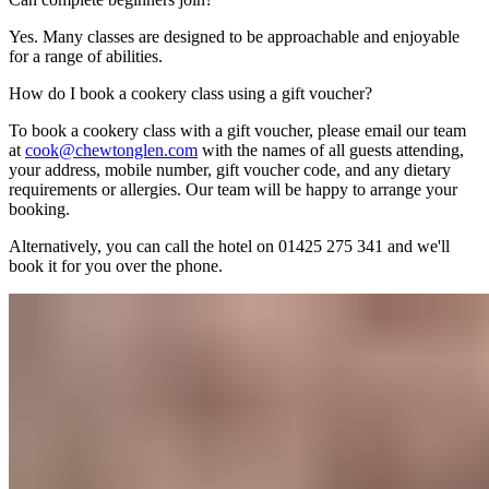
Yes. Many classes are designed to be approachable and enjoyable
for a range of abilities.​​​​‌ ‍ ​‍​‍‌‍ ‌ ​‍‌‍‍‌‌‍‌ ‌‍‍‌‌‍ ‍​‍​‍​ ‍‍​‍​‍‌ ​ ‌‍​‌‌‍ ‍‌‍‍‌‌ ‌​‌ ‍‌​‍ ‍‌‍‍‌‌‍ ​‍​‍​‍ ​​‍​‍‌‍‍​‌ ​‍‌‍‌‌‌‍‌‍​‍​‍​ ‍‍​‍​‍‌‍‍​‌ ‌​‌ ‌​‌ ​​‌ ​ ​ ‍‍​‍ ​‍ ‌‍ ​​‍ ‌‌‍​‌‌‍ ‍‌‍‌​​‍ ‌‌ ​‍​‍ ‌‌‍‍​‌‍ ‌ ‌​‌‍‌‌‌‍ ​‌ ​ ​‍ ‌‌ ​ ‌ ‌​‌ ‌‌‌‍‌​‌‍‍‌‌‍ ​‍ ‍‌ ‌‍‌‍‌‌‌ ​‍‌‍​ ‌‍‌‌‌‍ ​​‍ ‍‌‍​‌‌ ​​‌ ​​​‍ ‌‍‍‌‌‍ ‍‌ ‌​‌‍‌‌‌‍ ‍‌ ‌​​‍ ‌‍‌‌‌‍‌​‌‍‍‌‌ ‌​​‍ ‌‍ ‌‌‍ ‌‍‌​‌‍‌‌​ ‌‌ ​​‌ ​‍‌‍‌‌‌ ​ ‌‍‌‌‌‍ ‍‌ ‌​‌‍​‌‌ ‌​‌‍‍‌‌‍ ‌‍ ‍​ ‍ ‌‍‍‌‌‍‌​​ ‌​ ‍‌​ ​ ‌‍‌​​ ‍‌‌‍​ ‌‍‌​​ ​​‌‍​‍​‍ ‌​ ‌​​ ‌‌‌‍‌‌‌‍‌​​‍ ‌​ ‌​​ ​ ‌‍‌​​ ​‌​‍ ‌‌‍​‌‌‍‌‌​ ‌​​ ‌‍​‍ ‌​ ​ ​ ‌ ​ ​‍​ ‌​​ ‌ ​ ​‍‌‍‌‌​ ‌ ​ ​‍​ ‍‌​ ​​‌‍​‍​ ‍ ‌ ‌​‌ ‍‌‌ ​​‌‍‌‌​ ‌‌‍‍​‌‍ ‌ ‌​‌‍‌‌‌‍ ​‌​‌‍‌‍​‌‌ ​‌​ ‍ ‌ ​​‌‍​‌‌ ‌​‌‍‍​​ ‌‌‍​‌‌‍ ‍‌ ​ ‌ ‌ ‌‍‌‌‌ ​‍​‍‌‌​ ‌‌‌​​‍‌‌ ‌‍‍ ‌‍‌‌‌ ‍‌​‍‌‌​ ​ ‌​‌​​‍‌‌​ ​ ‌​‌​​‍‌‌​ ​‍​ ​‍​ ‌​​ ‍‌‌‍‌​​ ‍‌‌‍​‍​ ​‌​ ‌‌​ ​‌​ ​‍​ ‌‌​ ‌‍‌‍‌‍​‍‌‌​ ​‍​ ​‍​‍‌‌​ ‌‌‌​‌​​‍ ‍‌‍​ ‌‍‍​‌‍‍‌‌‍ ​‌‍‌​‌ ​‍‌‍‌‌‌‍ ‍​‍‌‌​ ‌‌‌​​‍‌‌ ‌‍‍ ‌‍‌‌‌ ‍‌​‍‌‌​ ​ ‌​‌​​‍‌‌​ ​ ‌​‌​​‍‌‌​ ​‍​ ​‍​ ‍​‌‍​‍​ ‍‌​ ‍​​ ​‍​ ‌‌‌‍‌‍‌‍​ ​ ‌‌​ ‌‌​ ‌ ​ ​‌​‍‌‌​ ​‍​ ​‍​‍‌‌​ ‌‌‌​‌​​‍ ‍‌ ‌​‌‍‌‌‌ ‍​‌ ‌​​ ‌‍​‍‌‍​‌‌ ​ ‌‍‌‌‌‌‌‌‌ ​‍‌‍ ​​ ‌‌‍‍​‌ ‌​‌ ‌​‌ ​​‌ ​ ​‍‌‌​ ​ ‌​​‌​‍‌‌​ ​‍‌​‌‍​‍‌‌​ ​‍‌​‌‍‌‍ ​​‍ ‌‌‍​‌‌‍ ‍‌‍‌​​‍ ‌‌ ​‍​‍ ‌‌‍‍​‌‍ ‌ ‌​‌‍‌‌‌‍ ​‌ ​ ​‍ ‌‌ ​ ‌ ‌​‌ ‌‌‌‍‌​‌‍‍‌‌‍ ​‍ ‍‌ ‌‍‌‍‌‌‌ ​‍‌‍​ ‌‍‌‌‌‍ ​​‍ ‍‌‍​‌‌ ​​‌ ​​​‍‌‍‌‍‍‌‌‍‌​​ ‌​ ‍‌​ ​ ‌‍‌​​ ‍‌‌‍​ ‌‍‌​​ ​​‌‍​‍​‍ ‌​ ‌​​ ‌‌‌‍‌‌‌‍‌​​‍ ‌​ ‌​​ ​ ‌‍‌​​ ​‌​‍ ‌‌‍​‌‌‍‌‌​ ‌​​ ‌‍​‍ ‌​ ​ ​ ‌ ​ ​‍​ ‌​​ ‌ ​ ​‍‌‍‌‌​ ‌ ​ ​‍​ ‍‌​ ​​‌‍​‍​‍‌‍‌ ‌​‌ ‍‌‌ ​​‌‍‌‌​ ‌‌‍‍​‌‍ ‌ ‌​‌‍‌‌‌‍ ​‌​‌‍‌‍​‌‌ ​‌​‍‌‍‌ ​​‌‍​‌‌ ‌​‌‍‍​​ ‌‌‍​‌‌‍ ‍‌ ​ ‌ ‌ ‌‍‌‌‌ ​‍​‍‌‌​ ‌‌‌​​‍‌‌ ‌‍‍ ‌‍‌‌‌ ‍‌​‍‌‌​ ​ ‌​‌​​‍‌‌​ ​ ‌​‌​​‍‌‌​ ​‍​ ​‍​ ‌​​ ‍‌‌‍‌​​ ‍‌‌‍​‍​ ​‌​ ‌‌​ ​‌​ ​‍​ ‌‌​ ‌‍‌‍‌‍​‍‌‌​ ​‍​ ​‍​‍‌‌​ ‌‌‌​‌​​‍ ‍‌‍​ ‌‍‍​‌‍‍‌‌‍ ​‌‍‌​‌ ​‍‌‍‌‌‌‍ ‍​‍‌‌​ ‌‌‌​​‍‌‌ ‌‍‍ ‌‍‌‌‌ ‍‌​‍‌‌​ ​ ‌​‌​​‍‌‌​ ​ ‌​‌​​‍‌‌​ ​‍​ ​‍​ ‍​‌‍​‍​ ‍‌​ ‍​​ ​‍​ ‌‌‌‍‌‍‌‍​ ​ ‌‌​ ‌‌​ ‌ ​ ​‌​‍‌‌​ ​‍​ ​‍​‍‌‌​ ‌‌‌​‌​​‍ ‍‌ ‌​‌‍‌‌‌ ‍​‌ ‌​​‍‌‍‌ ​​‌‍‌‌‌ ​‍‌ ​ ‌ ​​‌‍‌‌‌‍​ ‌ ‌​‌‍‍‌‌ ‌‍‌‍‌‌​ ‌‌ ​​‌ ‌‌‌‍​‍‌‍ ​‌‍‍‌‌ ​ ‌‍‍​‌‍‌‌‌‍‌​​‍​‍‌ ‌
How do I book a cookery class using a gift voucher?​​​​‌ ‍ ​‍​‍‌‍ ‌ ​‍‌‍‍‌‌‍‌ ‌‍‍‌‌‍ ‍​‍​‍​ ‍‍​‍​‍‌ ​ ‌‍​‌‌‍ ‍‌‍‍‌‌ ‌​‌ ‍‌​‍ ‍‌‍‍‌‌‍ ​‍​‍​‍ ​​‍​‍‌‍‍​‌ ​‍‌‍‌‌‌‍‌‍​‍​‍​ ‍‍​‍​‍‌‍‍​‌ ‌​‌ ‌​‌ ​​‌ ​ ​ ‍‍​‍ ​‍ ‌‍ ​​‍ ‌‌‍​‌‌‍ ‍‌‍‌​​‍ ‌‌ ​‍​‍ ‌‌‍‍​‌‍ ‌ ‌​‌‍‌‌‌‍ ​‌ ​ ​‍ ‌‌ ​ ‌ ‌​‌ ‌‌‌‍‌​‌‍‍‌‌‍ ​‍ ‍‌ ‌‍‌‍‌‌‌ ​‍‌‍​ ‌‍‌‌‌‍ ​​‍ ‍‌‍​‌‌ ​​‌ ​​​‍ ‌‍‍‌‌‍ ‍‌ ‌​‌‍‌‌‌‍ ‍‌ ‌​​‍ ‌‍‌‌‌‍‌​‌‍‍‌‌ ‌​​‍ ‌‍ ‌‌‍ ‌‍‌​‌‍‌‌​ ‌‌ ​​‌ ​‍‌‍‌‌‌ ​ ‌‍‌‌‌‍ ‍‌ ‌​‌‍​‌‌ ‌​‌‍‍‌‌‍ ‌‍ ‍​ ‍ ‌‍‍‌‌‍‌​​ ‌​ ‌‍​ ‍​​ ‌​‌‍‌‌​ ​ ​ ‌‍​ ​‍​ ​‍​‍ ‌​ ‍‌​ ​‌‌‍‌‌‌‍‌​​‍ ‌​ ‌​​ ​ ​ ​‍‌‍‌‍​‍ ‌​ ‍‌​ ​‍‌‍​ ​ ‍‌​‍ ‌‌‍‌‍‌‍‌​​ ‍‌​ ​‌​ ‍​‌‍‌‌‌‍‌‍​ ​‌‌‍‌‍​ ​‌‌‍​ ​ ​‍​ ‍ ‌ ‌​‌ ‍‌‌ ​​‌‍‌‌​ ‌‌‍‍​‌‍ ‌ ‌​‌‍‌‌‌‍ ​‌​‌‍‌‍​‌‌ ​‌​ ‍ ‌ ​​‌‍​‌‌ ‌​‌‍‍​​ ‌‌ ​‌‌ ‌‌‌‍‌‌‌ ​ ‌ ‌​‌‍‍‌‌‍ ‌‍ ‍​ ‌‍​‍‌‍​‌‌ ​ ‌‍‌‌‌‌‌‌‌ ​‍‌‍ ​​ ‌‌‍‍​‌ ‌​‌ ‌​‌ ​​‌ ​ ​‍‌‌​ ​ ‌​​‌​‍‌‌​ ​‍‌​‌‍​‍‌‌​ ​‍‌​‌‍‌‍ ​​‍ ‌‌‍​‌‌‍ ‍‌‍‌​​‍ ‌‌ ​‍​‍ ‌‌‍‍​‌‍ ‌ ‌​‌‍‌‌‌‍ ​‌ ​ ​‍ ‌‌ ​ ‌ ‌​‌ ‌‌‌‍‌​‌‍‍‌‌‍ ​‍ ‍‌ ‌‍‌‍‌‌‌ ​‍‌‍​ ‌‍‌‌‌‍ ​​‍ ‍‌‍​‌‌ ​​‌ ​​​‍‌‍‌‍‍‌‌‍‌​​ ‌​ ‌‍​ ‍​​ ‌​‌‍‌‌​ ​ ​ ‌‍​ ​‍​ ​‍​‍ ‌​ ‍‌​ ​‌‌‍‌‌‌‍‌​​‍ ‌​ ‌​​ ​ ​ ​‍‌‍‌‍​‍ ‌​ ‍‌​ ​‍‌‍​ ​ ‍‌​‍ ‌‌‍‌‍‌‍‌​​ ‍‌​ ​‌​ ‍​‌‍‌‌‌‍‌‍​ ​‌‌‍‌‍​ ​‌‌‍​ ​ ​‍​‍‌‍‌ ‌​‌ ‍‌‌ ​​‌‍‌‌​ ‌‌‍‍​‌‍ ‌ ‌​‌‍‌‌‌‍ ​‌​‌‍‌‍​‌‌ ​‌​‍‌‍‌ ​​‌‍​‌‌ ‌​‌‍‍​​ ‌‌ ​‌‌ ‌‌‌‍‌‌‌ ​ ‌ ‌​‌‍‍‌‌‍ ‌‍ ‍​‍‌‍‌ ​​‌‍‌‌‌ ​‍‌ ​ ‌ ​​‌‍‌‌‌‍​ ‌ ‌​‌‍‍‌‌ ‌‍‌‍‌‌​ ‌‌ ​​‌ ‌‌‌‍​‍‌‍ ​‌‍‍‌‌ ​ ‌‍‍​‌‍‌‌‌‍‌​​‍​‍‌ ‌
To book a cookery class with a gift voucher, please email our team
at ​​​​‌ ‍ ​‍​‍‌‍ ‌ ​‍‌‍‍‌‌‍‌ ‌‍‍‌‌‍ ‍​‍​‍​ ‍‍​‍​‍‌ ​ ‌‍​‌‌‍ ‍‌‍‍‌‌ ‌​‌ ‍‌​‍ ‍‌‍‍‌‌‍ ​‍​‍​‍ ​​‍​‍‌‍‍​‌ ​‍‌‍‌‌‌‍‌‍​‍​‍​ ‍‍​‍​‍‌‍‍​‌ ‌​‌ ‌​‌ ​​‌ ​ ​ ‍‍​‍ ​‍ ‌‍ ​​‍ ‌‌‍​‌‌‍ ‍‌‍‌​​‍ ‌‌ ​‍​‍ ‌‌‍‍​‌‍ ‌ ‌​‌‍‌‌‌‍ ​‌ ​ ​‍ ‌‌ ​ ‌ ‌​‌ ‌‌‌‍‌​‌‍‍‌‌‍ ​‍ ‍‌ ‌‍‌‍‌‌‌ ​‍‌‍​ ‌‍‌‌‌‍ ​​‍ ‍‌‍​‌‌ ​​‌ ​​​‍ ‌‍‍‌‌‍ ‍‌ ‌​‌‍‌‌‌‍ ‍‌ ‌​​‍ ‌‍‌‌‌‍‌​‌‍‍‌‌ ‌​​‍ ‌‍ ‌‌‍ ‌‍‌​‌‍‌‌​ ‌‌ ​​‌ ​‍‌‍‌‌‌ ​ ‌‍‌‌‌‍ ‍‌ ‌​‌‍​‌‌ ‌​‌‍‍‌‌‍ ‌‍ ‍​ ‍ ‌‍‍‌‌‍‌​​ ‌​ ‌‍​ ‍​​ ‌​‌‍‌‌​ ​ ​ ‌‍​ ​‍​ ​‍​‍ ‌​ ‍‌​ ​‌‌‍‌‌‌‍‌​​‍ ‌​ ‌​​ ​ ​ ​‍‌‍‌‍​‍ ‌​ ‍‌​ ​‍‌‍​ ​ ‍‌​‍ ‌‌‍‌‍‌‍‌​​ ‍‌​ ​‌​ ‍​‌‍‌‌‌‍‌‍​ ​‌‌‍‌‍​ ​‌‌‍​ ​ ​‍​ ‍ ‌ ‌​‌ ‍‌‌ ​​‌‍‌‌​ ‌‌‍‍​‌‍ ‌ ‌​‌‍‌‌‌‍ ​‌​‌‍‌‍​‌‌ ​‌​ ‍ ‌ ​​‌‍​‌‌ ‌​‌‍‍​​ ‌‌‍​‌‌‍ ‍‌ ​ ‌ ‌ ‌‍‌‌‌ ​‍​‍‌‌​ ‌‌‌​​‍‌‌ ‌‍‍ ‌‍‌‌‌ ‍‌​‍‌‌​ ​ ‌​‌​​‍‌‌​ ​ ‌​‌​​‍‌‌​ ​‍​ ​‍‌‍​‌​ ‌ ​ ‌‌‌‍‌‍​ ‍​‌‍​‌​ ‌​‌‍‌‌​ ‌‌​ ‌ ​ ​‍‌‍​‍​‍‌‌​ ​‍​ ​‍​‍‌‌​ ‌‌‌​‌​​‍ ‍‌‍​ ‌‍‍​‌‍‍‌‌‍ ​‌‍‌​‌ ​‍‌‍‌‌‌‍ ‍​‍‌‌​ ‌‌‌​​‍‌‌ ‌‍‍ ‌‍‌‌‌ ‍‌​‍‌‌​ ​ ‌​‌​​‍‌‌​ ​ ‌​‌​​‍‌‌​ ​‍​ ​‍​ ‌​​ ​‌​ ​‌​ ‍​​ ​​‌‍‌‌​ ‍​​ ​​​ ‍‌‌‍‌​‌‍​‍​ ‍‌​‍‌‌​ ​‍​ ​‍​‍‌‌​ ‌‌‌​‌​​‍ ‍‌ ‌​‌‍‌‌‌ ‍​‌ ‌​​ ‌‍​‍‌‍​‌‌ ​ ‌‍‌‌‌‌‌‌‌ ​‍‌‍ ​​ ‌‌‍‍​‌ ‌​‌ ‌​‌ ​​‌ ​ ​‍‌‌​ ​ ‌​​‌​‍‌‌​ ​‍‌​‌‍​‍‌‌​ ​‍‌​‌‍‌‍ ​​‍ ‌‌‍​‌‌‍ ‍‌‍‌​​‍ ‌‌ ​‍​‍ ‌‌‍‍​‌‍ ‌ ‌​‌‍‌‌‌‍ ​‌ ​ ​‍ ‌‌ ​ ‌ ‌​‌ ‌‌‌‍‌​‌‍‍‌‌‍ ​‍ ‍‌ ‌‍‌‍‌‌‌ ​‍‌‍​ ‌‍‌‌‌‍ ​​‍ ‍‌‍​‌‌ ​​‌ ​​​‍‌‍‌‍‍‌‌‍‌​​ ‌​ ‌‍​ ‍​​ ‌​‌‍‌‌​ ​ ​ ‌‍​ ​‍​ ​‍​‍ ‌​ ‍‌​ ​‌‌‍‌‌‌‍‌​​‍ ‌​ ‌​​ ​ ​ ​‍‌‍‌‍​‍ ‌​ ‍‌​ ​‍‌‍​ ​ ‍‌​‍ ‌‌‍‌‍‌‍‌​​ ‍‌​ ​‌​ ‍​‌‍‌‌‌‍‌‍​ ​‌‌‍‌‍​ ​‌‌‍​ ​ ​‍​‍‌‍‌ ‌​‌ ‍‌‌ ​​‌‍‌‌​ ‌‌‍‍​‌‍ ‌ ‌​‌‍‌‌‌‍ ​‌​‌‍‌‍​‌‌ ​‌​‍‌‍‌ ​​‌‍​‌‌ ‌​‌‍‍​​ ‌‌‍​‌‌‍ ‍‌ ​ ‌ ‌ ‌‍‌‌‌ ​‍​‍‌‌​ ‌‌‌​​‍‌‌ ‌‍‍ ‌‍‌‌‌ ‍‌​‍‌‌​ ​ ‌​‌​​‍‌‌​ ​ ‌​‌​​‍‌‌​ ​‍​ ​‍‌‍​‌​ ‌ ​ ‌‌‌‍‌‍​ ‍​‌‍​‌​ ‌​‌‍‌‌​ ‌‌​ ‌ ​ ​‍‌‍​‍​‍‌‌​ ​‍​ ​‍​‍‌‌​ ‌‌‌​‌​​‍ ‍‌‍​ ‌‍‍​‌‍‍‌‌‍ ​‌‍‌​‌ ​‍‌‍‌‌‌‍ ‍​‍‌‌​ ‌‌‌​​‍‌‌ ‌‍‍ ‌‍‌‌‌ ‍‌​‍‌‌​ ​ ‌​‌​​‍‌‌​ ​ ‌​‌​​‍‌‌​ ​‍​ ​‍​ ‌​​ ​‌​ ​‌​ ‍​​ ​​‌‍‌‌​ ‍​​ ​​​ ‍‌‌‍‌​‌‍​‍​ ‍‌​‍‌‌​ ​‍​ ​‍​‍‌‌​ ‌‌‌​‌​​‍ ‍‌ ‌​‌‍‌‌‌ ‍​‌ ‌​​‍‌‍‌ ​​‌‍‌‌‌ ​‍‌ ​ ‌ ​​‌‍‌‌‌‍​ ‌ ‌​‌‍‍‌‌ ‌‍‌‍‌‌​ ‌‌ ​​‌ ‌‌‌‍​‍‌‍ ​‌‍‍‌‌ ​ ‌‍‍​‌‍‌‌‌‍‌​​‍​‍‌ ‌
cook@chewtonglen.com​​​​‌ ‍ ​‍​‍‌‍ ‌ ​‍‌‍‍‌‌‍‌ ‌‍‍‌‌‍ ‍​‍​‍​ ‍‍​‍​‍‌ ​ ‌‍​‌‌‍ ‍‌‍‍‌‌ ‌​‌ ‍‌​‍ ‍‌‍‍‌‌‍ ​‍​‍​‍ ​​‍​‍‌‍‍​‌ ​‍‌‍‌‌‌‍‌‍​‍​‍​ ‍‍​‍​‍‌‍‍​‌ ‌​‌ ‌​‌ ​​‌ ​ ​ ‍‍​‍ ​‍ ‌‍ ​​‍ ‌‌‍​‌‌‍ ‍‌‍‌​​‍ ‌‌ ​‍​‍ ‌‌‍‍​‌‍ ‌ ‌​‌‍‌‌‌‍ ​‌ ​ ​‍ ‌‌ ​ ‌ ‌​‌ ‌‌‌‍‌​‌‍‍‌‌‍ ​‍ ‍‌ ‌‍‌‍‌‌‌ ​‍‌‍​ ‌‍‌‌‌‍ ​​‍ ‍‌‍​‌‌ ​​‌ ​​​‍ ‌‍‍‌‌‍ ‍‌ ‌​‌‍‌‌‌‍ ‍‌ ‌​​‍ ‌‍‌‌‌‍‌​‌‍‍‌‌ ‌​​‍ ‌‍ ‌‌‍ ‌‍‌​‌‍‌‌​ ‌‌ ​​‌ ​‍‌‍‌‌‌ ​ ‌‍‌‌‌‍ ‍‌ ‌​‌‍​‌‌ ‌​‌‍‍‌‌‍ ‌‍ ‍​ ‍ ‌‍‍‌‌‍‌​​ ‌​ ‌‍​ ‍​​ ‌​‌‍‌‌​ ​ ​ ‌‍​ ​‍​ ​‍​‍ ‌​ ‍‌​ ​‌‌‍‌‌‌‍‌​​‍ ‌​ ‌​​ ​ ​ ​‍‌‍‌‍​‍ ‌​ ‍‌​ ​‍‌‍​ ​ ‍‌​‍ ‌‌‍‌‍‌‍‌​​ ‍‌​ ​‌​ ‍​‌‍‌‌‌‍‌‍​ ​‌‌‍‌‍​ ​‌‌‍​ ​ ​‍​ ‍ ‌ ‌​‌ ‍‌‌ ​​‌‍‌‌​ ‌‌‍‍​‌‍ ‌ ‌​‌‍‌‌‌‍ ​‌​‌‍‌‍​‌‌ ​‌​ ‍ ‌ ​​‌‍​‌‌ ‌​‌‍‍​​ ‌‌‍​‌‌‍ ‍‌ ​ ‌ ‌ ‌‍‌‌‌ ​‍​‍‌‌​ ‌‌‌​​‍‌‌ ‌‍‍ ‌‍‌‌‌ ‍‌​‍‌‌​ ​ ‌​‌​​‍‌‌​ ​ ‌​‌​​‍‌‌​ ​‍​ ​‍‌‍​‌​ ‌ ​ ‌‌‌‍‌‍​ ‍​‌‍​‌​ ‌​‌‍‌‌​ ‌‌​ ‌ ​ ​‍‌‍​‍​‍‌‌​ ​‍​ ​‍​‍‌‌​ ‌‌‌​‌​​‍ ‍‌‍​ ‌‍‍​‌‍‍‌‌‍ ​‌‍‌​‌ ​‍‌‍‌‌‌‍ ‍​‍‌‌​ ‌‌‌​​‍‌‌ ‌‍‍ ‌‍‌‌‌ ‍‌​‍‌‌​ ​ ‌​‌​​‍‌‌​ ​ ‌​‌​​‍‌‌​ ​‍​ ​‍‌‍​‍​ ‍‌​ ‌ ​ ‌‍​ ‌‍​ ‌‍​ ‌​​ ​‌​ ‌ ​ ​‌​ ‍‌​ ​ ​‍‌‌​ ​‍​ ​‍​‍‌‌​ ‌‌‌​‌​​‍ ‍‌ ‌​‌‍‌‌‌ ‍​‌ ‌​​ ‌‍​‍‌‍​‌‌ ​ ‌‍‌‌‌‌‌‌‌ ​‍‌‍ ​​ ‌‌‍‍​‌ ‌​‌ ‌​‌ ​​‌ ​ ​‍‌‌​ ​ ‌​​‌​‍‌‌​ ​‍‌​‌‍​‍‌‌​ ​‍‌​‌‍‌‍ ​​‍ ‌‌‍​‌‌‍ ‍‌‍‌​​‍ ‌‌ ​‍​‍ ‌‌‍‍​‌‍ ‌ ‌​‌‍‌‌‌‍ ​‌ ​ ​‍ ‌‌ ​ ‌ ‌​‌ ‌‌‌‍‌​‌‍‍‌‌‍ ​‍ ‍‌ ‌‍‌‍‌‌‌ ​‍‌‍​ ‌‍‌‌‌‍ ​​‍ ‍‌‍​‌‌ ​​‌ ​​​‍‌‍‌‍‍‌‌‍‌​​ ‌​ ‌‍​ ‍​​ ‌​‌‍‌‌​ ​ ​ ‌‍​ ​‍​ ​‍​‍ ‌​ ‍‌​ ​‌‌‍‌‌‌‍‌​​‍ ‌​ ‌​​ ​ ​ ​‍‌‍‌‍​‍ ‌​ ‍‌​ ​‍‌‍​ ​ ‍‌​‍ ‌‌‍‌‍‌‍‌​​ ‍‌​ ​‌​ ‍​‌‍‌‌‌‍‌‍​ ​‌‌‍‌‍​ ​‌‌‍​ ​ ​‍​‍‌‍‌ ‌​‌ ‍‌‌ ​​‌‍‌‌​ ‌‌‍‍​‌‍ ‌ ‌​‌‍‌‌‌‍ ​‌​‌‍‌‍​‌‌ ​‌​‍‌‍‌ ​​‌‍​‌‌ ‌​‌‍‍​​ ‌‌‍​‌‌‍ ‍‌ ​ ‌ ‌ ‌‍‌‌‌ ​‍​‍‌‌​ ‌‌‌​​‍‌‌ ‌‍‍ ‌‍‌‌‌ ‍‌​‍‌‌​ ​ ‌​‌​​‍‌‌​ ​ ‌​‌​​‍‌‌​ ​‍​ ​‍‌‍​‌​ ‌ ​ ‌‌‌‍‌‍​ ‍​‌‍​‌​ ‌​‌‍‌‌​ ‌‌​ ‌ ​ ​‍‌‍​‍​‍‌‌​ ​‍​ ​‍​‍‌‌​ ‌‌‌​‌​​‍ ‍‌‍​ ‌‍‍​‌‍‍‌‌‍ ​‌‍‌​‌ ​‍‌‍‌‌‌‍ ‍​‍‌‌​ ‌‌‌​​‍‌‌ ‌‍‍ ‌‍‌‌‌ ‍‌​‍‌‌​ ​ ‌​‌​​‍‌‌​ ​ ‌​‌​​‍‌‌​ ​‍​ ​‍‌‍​‍​ ‍‌​ ‌ ​ ‌‍​ ‌‍​ ‌‍​ ‌​​ ​‌​ ‌ ​ ​‌​ ‍‌​ ​ ​‍‌‌​ ​‍​ ​‍​‍‌‌​ ‌‌‌​‌​​‍ ‍‌ ‌​‌‍‌‌‌ ‍​‌ ‌​​‍‌‍‌ ​​‌‍‌‌‌ ​‍‌ ​ ‌ ​​‌‍‌‌‌‍​ ‌ ‌​‌‍‍‌‌ ‌‍‌‍‌‌​ ‌‌ ​​‌ ‌‌‌‍​‍‌‍ ​‌‍‍‌‌ ​ ‌‍‍​‌‍‌‌‌‍‌​​‍​‍‌ ‌
with the names of all guests attending,
your address, mobile number, gift voucher code, and any dietary
requirements or allergies. Our team will be happy to arrange your
booking. ​​​​‌ ‍ ​‍​‍‌‍ ‌ ​‍‌‍‍‌‌‍‌ ‌‍‍‌‌‍ ‍​‍​‍​ ‍‍​‍​‍‌ ​ ‌‍​‌‌‍ ‍‌‍‍‌‌ ‌​‌ ‍‌​‍ ‍‌‍‍‌‌‍ ​‍​‍​‍ ​​‍​‍‌‍‍​‌ ​‍‌‍‌‌‌‍‌‍​‍​‍​ ‍‍​‍​‍‌‍‍​‌ ‌​‌ ‌​‌ ​​‌ ​ ​ ‍‍​‍ ​‍ ‌‍ ​​‍ ‌‌‍​‌‌‍ ‍‌‍‌​​‍ ‌‌ ​‍​‍ ‌‌‍‍​‌‍ ‌ ‌​‌‍‌‌‌‍ ​‌ ​ ​‍ ‌‌ ​ ‌ ‌​‌ ‌‌‌‍‌​‌‍‍‌‌‍ ​‍ ‍‌ ‌‍‌‍‌‌‌ ​‍‌‍​ ‌‍‌‌‌‍ ​​‍ ‍‌‍​‌‌ ​​‌ ​​​‍ ‌‍‍‌‌‍ ‍‌ ‌​‌‍‌‌‌‍ ‍‌ ‌​​‍ ‌‍‌‌‌‍‌​‌‍‍‌‌ ‌​​‍ ‌‍ ‌‌‍ ‌‍‌​‌‍‌‌​ ‌‌ ​​‌ ​‍‌‍‌‌‌ ​ ‌‍‌‌‌‍ ‍‌ ‌​‌‍​‌‌ ‌​‌‍‍‌‌‍ ‌‍ ‍​ ‍ ‌‍‍‌‌‍‌​​ ‌​ ‌‍​ ‍​​ ‌​‌‍‌‌​ ​ ​ ‌‍​ ​‍​ ​‍​‍ ‌​ ‍‌​ ​‌‌‍‌‌‌‍‌​​‍ ‌​ ‌​​ ​ ​ ​‍‌‍‌‍​‍ ‌​ ‍‌​ ​‍‌‍​ ​ ‍‌​‍ ‌‌‍‌‍‌‍‌​​ ‍‌​ ​‌​ ‍​‌‍‌‌‌‍‌‍​ ​‌‌‍‌‍​ ​‌‌‍​ ​ ​‍​ ‍ ‌ ‌​‌ ‍‌‌ ​​‌‍‌‌​ ‌‌‍‍​‌‍ ‌ ‌​‌‍‌‌‌‍ ​‌​‌‍‌‍​‌‌ ​‌​ ‍ ‌ ​​‌‍​‌‌ ‌​‌‍‍​​ ‌‌‍​‌‌‍ ‍‌ ​ ‌ ‌ ‌‍‌‌‌ ​‍​‍‌‌​ ‌‌‌​​‍‌‌ ‌‍‍ ‌‍‌‌‌ ‍‌​‍‌‌​ ​ ‌​‌​​‍‌‌​ ​ ‌​‌​​‍‌‌​ ​‍​ ​‍‌‍​‌​ ‌ ​ ‌‌‌‍‌‍​ ‍​‌‍​‌​ ‌​‌‍‌‌​ ‌‌​ ‌ ​ ​‍‌‍​‍​‍‌‌​ ​‍​ ​‍​‍‌‌​ ‌‌‌​‌​​‍ ‍‌‍​ ‌‍‍​‌‍‍‌‌‍ ​‌‍‌​‌ ​‍‌‍‌‌‌‍ ‍​‍‌‌​ ‌‌‌​​‍‌‌ ‌‍‍ ‌‍‌‌‌ ‍‌​‍‌‌​ ​ ‌​‌​​‍‌‌​ ​ ‌​‌​​‍‌‌​ ​‍​ ​‍​ ​ ‌‍​‍​ ​‍​ ‍​​ ‌​​ ​‍​ ‌‍​ ​‍‌‍​‌‌‍​‌‌‍​ ‌‍‌​​‍‌‌​ ​‍​ ​‍​‍‌‌​ ‌‌‌​‌​​‍ ‍‌ ‌​‌‍‌‌‌ ‍​‌ ‌​​ ‌‍​‍‌‍​‌‌ ​ ‌‍‌‌‌‌‌‌‌ ​‍‌‍ ​​ ‌‌‍‍​‌ ‌​‌ ‌​‌ ​​‌ ​ ​‍‌‌​ ​ ‌​​‌​‍‌‌​ ​‍‌​‌‍​‍‌‌​ ​‍‌​‌‍‌‍ ​​‍ ‌‌‍​‌‌‍ ‍‌‍‌​​‍ ‌‌ ​‍​‍ ‌‌‍‍​‌‍ ‌ ‌​‌‍‌‌‌‍ ​‌ ​ ​‍ ‌‌ ​ ‌ ‌​‌ ‌‌‌‍‌​‌‍‍‌‌‍ ​‍ ‍‌ ‌‍‌‍‌‌‌ ​‍‌‍​ ‌‍‌‌‌‍ ​​‍ ‍‌‍​‌‌ ​​‌ ​​​‍‌‍‌‍‍‌‌‍‌​​ ‌​ ‌‍​ ‍​​ ‌​‌‍‌‌​ ​ ​ ‌‍​ ​‍​ ​‍​‍ ‌​ ‍‌​ ​‌‌‍‌‌‌‍‌​​‍ ‌​ ‌​​ ​ ​ ​‍‌‍‌‍​‍ ‌​ ‍‌​ ​‍‌‍​ ​ ‍‌​‍ ‌‌‍‌‍‌‍‌​​ ‍‌​ ​‌​ ‍​‌‍‌‌‌‍‌‍​ ​‌‌‍‌‍​ ​‌‌‍​ ​ ​‍​‍‌‍‌ ‌​‌ ‍‌‌ ​​‌‍‌‌​ ‌‌‍‍​‌‍ ‌ ‌​‌‍‌‌‌‍ ​‌​‌‍‌‍​‌‌ ​‌​‍‌‍‌ ​​‌‍​‌‌ ‌​‌‍‍​​ ‌‌‍​‌‌‍ ‍‌ ​ ‌ ‌ ‌‍‌‌‌ ​‍​‍‌‌​ ‌‌‌​​‍‌‌ ‌‍‍ ‌‍‌‌‌ ‍‌​‍‌‌​ ​ ‌​‌​​‍‌‌​ ​ ‌​‌​​‍‌‌​ ​‍​ ​‍‌‍​‌​ ‌ ​ ‌‌‌‍‌‍​ ‍​‌‍​‌​ ‌​‌‍‌‌​ ‌‌​ ‌ ​ ​‍‌‍​‍​‍‌‌​ ​‍​ ​‍​‍‌‌​ ‌‌‌​‌​​‍ ‍‌‍​ ‌‍‍​‌‍‍‌‌‍ ​‌‍‌​‌ ​‍‌‍‌‌‌‍ ‍​‍‌‌​ ‌‌‌​​‍‌‌ ‌‍‍ ‌‍‌‌‌ ‍‌​‍‌‌​ ​ ‌​‌​​‍‌‌​ ​ ‌​‌​​‍‌‌​ ​‍​ ​‍​ ​ ‌‍​‍​ ​‍​ ‍​​ ‌​​ ​‍​ ‌‍​ ​‍‌‍​‌‌‍​‌‌‍​ ‌‍‌​​‍‌‌​ ​‍​ ​‍​‍‌‌​ ‌‌‌​‌​​‍ ‍‌ ‌​‌‍‌‌‌ ‍​‌ ‌​​‍‌‍‌ ​​‌‍‌‌‌ ​‍‌ ​ ‌ ​​‌‍‌‌‌‍​ ‌ ‌​‌‍‍‌‌ ‌‍‌‍‌‌​ ‌‌ ​​‌ ‌‌‌‍​‍‌‍ ​‌‍‍‌‌ ​ ‌‍‍​‌‍‌‌‌‍‌​​‍​‍‌ ‌
Alternatively, you can call the hotel on 01425 275 341 and we'll
book it for you over the phone.​​​​‌ ‍ ​‍​‍‌‍ ‌ ​‍‌‍‍‌‌‍‌ ‌‍‍‌‌‍ ‍​‍​‍​ ‍‍​‍​‍‌ ​ ‌‍​‌‌‍ ‍‌‍‍‌‌ ‌​‌ ‍‌​‍ ‍‌‍‍‌‌‍ ​‍​‍​‍ ​​‍​‍‌‍‍​‌ ​‍‌‍‌‌‌‍‌‍​‍​‍​ ‍‍​‍​‍‌‍‍​‌ ‌​‌ ‌​‌ ​​‌ ​ ​ ‍‍​‍ ​‍ ‌‍ ​​‍ ‌‌‍​‌‌‍ ‍‌‍‌​​‍ ‌‌ ​‍​‍ ‌‌‍‍​‌‍ ‌ ‌​‌‍‌‌‌‍ ​‌ ​ ​‍ ‌‌ ​ ‌ ‌​‌ ‌‌‌‍‌​‌‍‍‌‌‍ ​‍ ‍‌ ‌‍‌‍‌‌‌ ​‍‌‍​ ‌‍‌‌‌‍ ​​‍ ‍‌‍​‌‌ ​​‌ ​​​‍ ‌‍‍‌‌‍ ‍‌ ‌​‌‍‌‌‌‍ ‍‌ ‌​​‍ ‌‍‌‌‌‍‌​‌‍‍‌‌ ‌​​‍ ‌‍ ‌‌‍ ‌‍‌​‌‍‌‌​ ‌‌ ​​‌ ​‍‌‍‌‌‌ ​ ‌‍‌‌‌‍ ‍‌ ‌​‌‍​‌‌ ‌​‌‍‍‌‌‍ ‌‍ ‍​ ‍ ‌‍‍‌‌‍‌​​ ‌​ ‌‍​ ‍​​ ‌​‌‍‌‌​ ​ ​ ‌‍​ ​‍​ ​‍​‍ ‌​ ‍‌​ ​‌‌‍‌‌‌‍‌​​‍ ‌​ ‌​​ ​ ​ ​‍‌‍‌‍​‍ ‌​ ‍‌​ ​‍‌‍​ ​ ‍‌​‍ ‌‌‍‌‍‌‍‌​​ ‍‌​ ​‌​ ‍​‌‍‌‌‌‍‌‍​ ​‌‌‍‌‍​ ​‌‌‍​ ​ ​‍​ ‍ ‌ ‌​‌ ‍‌‌ ​​‌‍‌‌​ ‌‌‍‍​‌‍ ‌ ‌​‌‍‌‌‌‍ ​‌​‌‍‌‍​‌‌ ​‌​ ‍ ‌ ​​‌‍​‌‌ ‌​‌‍‍​​ ‌‌‍​‌‌‍ ‍‌ ​ ‌ ‌ ‌‍‌‌‌ ​‍​‍‌‌​ ‌‌‌​​‍‌‌ ‌‍‍ ‌‍‌‌‌ ‍‌​‍‌‌​ ​ ‌​‌​​‍‌‌​ ​ ‌​‌​​‍‌‌​ ​‍​ ​‍​ ‌​​ ‌ ​ ‍‌​ ​​​ ​‍​ ​‍​ ‌ ​ ‍‌‌‍​‌​ ‌ ​ ‌‌​ ​ ​‍‌‌​ ​‍​ ​‍​‍‌‌​ ‌‌‌​‌​​‍ ‍‌‍​ ‌‍‍​‌‍‍‌‌‍ ​‌‍‌​‌ ​‍‌‍‌‌‌‍ ‍​‍‌‌​ ‌‌‌​​‍‌‌ ‌‍‍ ‌‍‌‌‌ ‍‌​‍‌‌​ ​ ‌​‌​​‍‌‌​ ​ ‌​‌​​‍‌‌​ ​‍​ ​‍​ ​ ‌‍​‍​ ​‍​ ‍​​ ‌​​ ​‍​ ‌‍​ ​‍‌‍​‌‌‍​‌‌‍​ ‌‍‌​​‍‌‌​ ​‍​ ​‍​‍‌‌​ ‌‌‌​‌​​‍ ‍‌ ‌​‌‍‌‌‌ ‍​‌ ‌​​ ‌‍​‍‌‍​‌‌ ​ ‌‍‌‌‌‌‌‌‌ ​‍‌‍ ​​ ‌‌‍‍​‌ ‌​‌ ‌​‌ ​​‌ ​ ​‍‌‌​ ​ ‌​​‌​‍‌‌​ ​‍‌​‌‍​‍‌‌​ ​‍‌​‌‍‌‍ ​​‍ ‌‌‍​‌‌‍ ‍‌‍‌​​‍ ‌‌ ​‍​‍ ‌‌‍‍​‌‍ ‌ ‌​‌‍‌‌‌‍ ​‌ ​ ​‍ ‌‌ ​ ‌ ‌​‌ ‌‌‌‍‌​‌‍‍‌‌‍ ​‍ ‍‌ ‌‍‌‍‌‌‌ ​‍‌‍​ ‌‍‌‌‌‍ ​​‍ ‍‌‍​‌‌ ​​‌ ​​​‍‌‍‌‍‍‌‌‍‌​​ ‌​ ‌‍​ ‍​​ ‌​‌‍‌‌​ ​ ​ ‌‍​ ​‍​ ​‍​‍ ‌​ ‍‌​ ​‌‌‍‌‌‌‍‌​​‍ ‌​ ‌​​ ​ ​ ​‍‌‍‌‍​‍ ‌​ ‍‌​ ​‍‌‍​ ​ ‍‌​‍ ‌‌‍‌‍‌‍‌​​ ‍‌​ ​‌​ ‍​‌‍‌‌‌‍‌‍​ ​‌‌‍‌‍​ ​‌‌‍​ ​ ​‍​‍‌‍‌ ‌​‌ ‍‌‌ ​​‌‍‌‌​ ‌‌‍‍​‌‍ ‌ ‌​‌‍‌‌‌‍ ​‌​‌‍‌‍​‌‌ ​‌​‍‌‍‌ ​​‌‍​‌‌ ‌​‌‍‍​​ ‌‌‍​‌‌‍ ‍‌ ​ ‌ ‌ ‌‍‌‌‌ ​‍​‍‌‌​ ‌‌‌​​‍‌‌ ‌‍‍ ‌‍‌‌‌ ‍‌​‍‌‌​ ​ ‌​‌​​‍‌‌​ ​ ‌​‌​​‍‌‌​ ​‍​ ​‍​ ‌​​ ‌ ​ ‍‌​ ​​​ ​‍​ ​‍​ ‌ ​ ‍‌‌‍​‌​ ‌ ​ ‌‌​ ​ ​‍‌‌​ ​‍​ ​‍​‍‌‌​ ‌‌‌​‌​​‍ ‍‌‍​ ‌‍‍​‌‍‍‌‌‍ ​‌‍‌​‌ ​‍‌‍‌‌‌‍ ‍​‍‌‌​ ‌‌‌​​‍‌‌ ‌‍‍ ‌‍‌‌‌ ‍‌​‍‌‌​ ​ ‌​‌​​‍‌‌​ ​ ‌​‌​​‍‌‌​ ​‍​ ​‍​ ​ ‌‍​‍​ ​‍​ ‍​​ ‌​​ ​‍​ ‌‍​ ​‍‌‍​‌‌‍​‌‌‍​ ‌‍‌​​‍‌‌​ ​‍​ ​‍​‍‌‌​ ‌‌‌​‌​​‍ ‍‌ ‌​‌‍‌‌‌ ‍​‌ ‌​​‍‌‍‌ ​​‌‍‌‌‌ ​‍‌ ​ ‌ ​​‌‍‌‌‌‍​ ‌ ‌​‌‍‍‌‌ ‌‍‌‍‌‌​ ‌‌ ​​‌ ‌‌‌‍​‍‌‍ ​‌‍‍‌‌ ​ ‌‍‍​‌‍‌‌‌‍‌​​‍​‍‌ ‌