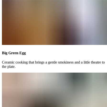
Big Green Egg​​​​‌ ‍ ​‍​‍‌‍ ‌ ​‍‌‍‍‌‌‍‌ ‌‍‍‌‌‍ ‍​‍​‍​ ‍‍​‍​‍‌ ​ ‌‍​‌‌‍ ‍‌‍‍‌‌ ‌​‌ ‍‌​‍ ‍‌‍‍‌‌‍ ​‍​‍​‍ ​​‍​‍‌‍‍​‌ ​‍‌‍‌‌‌‍‌‍​‍​‍​ ‍‍​‍​‍‌‍‍​‌ ‌​‌ ‌​‌ ​​‌ ​ ​ ‍‍​‍ ​‍ ‌‍ ​​‍ ‌‌‍​‌‌‍ ‍‌‍‌​​‍ ‌‌ ​‍​‍ ‌‌‍‍​‌‍ ‌ ‌​‌‍‌‌‌‍ ​‌ ​ ​‍ ‌‌ ​ ‌ ‌​‌ ‌‌‌‍‌​‌‍‍‌‌‍ ​‍ ‍‌ ‌‍‌‍‌‌‌ ​‍‌‍​ ‌‍‌‌‌‍ ​​‍ ‍‌‍​‌‌ ​​‌ ​​​‍ ‌‍‍‌‌‍ ‍‌ ‌​‌‍‌‌‌‍ ‍‌ ‌​​‍ ‌‍‌‌‌‍‌​‌‍‍‌‌ ‌​​‍ ‌‍ ‌‌‍ ‌‍‌​‌‍‌‌​ ‌‌ ​​‌ ​‍‌‍‌‌‌ ​ ‌‍‌‌‌‍ ‍‌ ‌​‌‍​‌‌ ‌​‌‍‍‌‌‍ ‌‍ ‍​ ‍ ‌‍‍‌‌‍‌​​ ‌‌‍​‍​ ‌‌‌‍‌‌​ ‌ ‌‍​‌​ ​​​ ‍​‌‍​‌​‍ ‌‌‍‌​​ ‍‌‌‍​ ​ ‌‌​‍ ‌​ ‌​‌‍‌‌​ ‍‌​ ‌ ​‍ ‌‌‍​‍​ ​‍​ ‌‌‌‍​‌​‍ ‌​ ​‍​ ‌‌​ ​‌​ ‍‌​ ​‌​ ​‍‌‍​ ​ ​‍‌‍​ ‌‍​‌‌‍‌‍‌‍‌‌​ ‍ ‌ ‌​‌ ‍‌‌ ​​‌‍‌‌​ ‌‌‍‍​‌‍ ‌ ‌​‌‍‌‌‌‍ ​‌‌​ ‌‍‍‌‌ ‌​‌‍‌‌‌‌​​‌‍​‌‌‍‌ ‌‍‌‌​ ‍ ‌ ​​‌‍​‌‌ ‌​‌‍‍​​ ‌‌ ​​‌‍​‌‌‍‌ ‌‍‌‌‌​​‍‌ ‌‌‌‍‍‌‌‍ ​‌‍‌​‌‍‌‌‌ ​‍​‍‌‌​ ‌‌‌​​‍‌‌ ‌‍‍ ‌‍‌‌‌ ‍‌​‍‌‌​ ​ ‌​‌​​‍‌‌​ ​ ‌​‌​​‍‌‌​ ​‍​ ​‍​ ​ ‌‍​‍‌‍​‍​ ​‌‌‍​ ‌‍‌‌​ ‌‌‌‍‌‍‌‍​‌‌‍​‌​ ‌‍​ ‌‍​‍‌‌​ ​‍​ ​‍​‍‌‌​ ‌‌‌​‌​​‍ ‍‌ ​ ‌‍‌‌‌‍​ ‌ ‌​‌‍‍‌‌‍ ‌‍ ‍‌ ​ ​‍‌‌​ ‌‌‌​​‍‌‌ ‌‍‍ ‌‍‌‌‌ ‍‌​‍‌‌​ ​ ‌​‌​​‍‌‌​ ​ ‌​‌​​‍‌‌​ ​‍​ ​‍‌‍​ ​ ​ ‌‍​‍​ ‌ ‌‍‌‌​ ​​​ ​​‌‍‌​​ ‌ ​ ‍‌​ ‌ ‌‍​‌​‍‌‌​ ​‍​ ​‍​‍‌‌​ ‌‌‌​‌​​‍ ‍‌ ​ ‌‍‌‌‌‍​ ‌ ‌​‌‍‍‌‌‍ ‌‍ ‍‌​​ ‌‍ ‌‍ ‍‌ ‌​‌‍‌‌‌‍ ‍‌ ‌​​‍‌‌​ ‌‌‌​​‍‌‌ ‌‍‍ ‌‍‌‌‌ ‍‌​‍‌‌​ ​ ‌​‌​​‍‌‌​ ​ ‌​‌​​‍‌‌​ ​‍​ ​‍​ ‌​‌‍‌‍‌‍​‍‌‍​‌​ ​‍​ ‌‍‌‍‌‍​ ‌​​ ‌​​ ‌ ​ ​‍​ ‌‌​‍‌‌​ ​‍​ ​‍​‍‌‌​ ‌‌‌​‌​​‍ ‍‌ ‌​‌‍‍‌‌ ‌​‌‍ ​‌‍‌‌​ ‌‍​‍‌‍​‌‌ ​ ‌‍‌‌‌‌‌‌‌ ​‍‌‍ ​​ ‌‌‍‍​‌ ‌​‌ ‌​‌ ​​‌ ​ ​‍‌‌​ ​ ‌​​‌​‍‌‌​ ​‍‌​‌‍​‍‌‌​ ​‍‌​‌‍‌‍ ​​‍ ‌‌‍​‌‌‍ ‍‌‍‌​​‍ ‌‌ ​‍​‍ ‌‌‍‍​‌‍ ‌ ‌​‌‍‌‌‌‍ ​‌ ​ ​‍ ‌‌ ​ ‌ ‌​‌ ‌‌‌‍‌​‌‍‍‌‌‍ ​‍ ‍‌ ‌‍‌‍‌‌‌ ​‍‌‍​ ‌‍‌‌‌‍ ​​‍ ‍‌‍​‌‌ ​​‌ ​​​‍‌‍‌‍‍‌‌‍‌​​ ‌‌‍​‍​ ‌‌‌‍‌‌​ ‌ ‌‍​‌​ ​​​ ‍​‌‍​‌​‍ ‌‌‍‌​​ ‍‌‌‍​ ​ ‌‌​‍ ‌​ ‌​‌‍‌‌​ ‍‌​ ‌ ​‍ ‌‌‍​‍​ ​‍​ ‌‌‌‍​‌​‍ ‌​ ​‍​ ‌‌​ ​‌​ ‍‌​ ​‌​ ​‍‌‍​ ​ ​‍‌‍​ ‌‍​‌‌‍‌‍‌‍‌‌​‍‌‍‌ ‌​‌ ‍‌‌ ​​‌‍‌‌​ ‌‌‍‍​‌‍ ‌ ‌​‌‍‌‌‌‍ ​‌‌​ ‌‍‍‌‌ ‌​‌‍‌‌‌‌​​‌‍​‌‌‍‌ ‌‍‌‌​‍‌‍‌ ​​‌‍​‌‌ ‌​‌‍‍​​ ‌‌ ​​‌‍​‌‌‍‌ ‌‍‌‌‌​​‍‌ ‌‌‌‍‍‌‌‍ ​‌‍‌​‌‍‌‌‌ ​‍​‍‌‌​ ‌‌‌​​‍‌‌ ‌‍‍ ‌‍‌‌‌ ‍‌​‍‌‌​ ​ ‌​‌​​‍‌‌​ ​ ‌​‌​​‍‌‌​ ​‍​ ​‍​ ​ ‌‍​‍‌‍​‍​ ​‌‌‍​ ‌‍‌‌​ ‌‌‌‍‌‍‌‍​‌‌‍​‌​ ‌‍​ ‌‍​‍‌‌​ ​‍​ ​‍​‍‌‌​ ‌‌‌​‌​​‍ ‍‌ ​ ‌‍‌‌‌‍​ ‌ ‌​‌‍‍‌‌‍ ‌‍ ‍‌ ​ ​‍‌‌​ ‌‌‌​​‍‌‌ ‌‍‍ ‌‍‌‌‌ ‍‌​‍‌‌​ ​ ‌​‌​​‍‌‌​ ​ ‌​‌​​‍‌‌​ ​‍​ ​‍‌‍​ ​ ​ ‌‍​‍​ ‌ ‌‍‌‌​ ​​​ ​​‌‍‌​​ ‌ ​ ‍‌​ ‌ ‌‍​‌​‍‌‌​ ​‍​ ​‍​‍‌‌​ ‌‌‌​‌​​‍ ‍‌ ​ ‌‍‌‌‌‍​ ‌ ‌​‌‍‍‌‌‍ ‌‍ ‍‌​​ ‌‍ ‌‍ ‍‌ ‌​‌‍‌‌‌‍ ‍‌ ‌​​‍‌‌​ ‌‌‌​​‍‌‌ ‌‍‍ ‌‍‌‌‌ ‍‌​‍‌‌​ ​ ‌​‌​​‍‌‌​ ​ ‌​‌​​‍‌‌​ ​‍​ ​‍​ ‌​‌‍‌‍‌‍​‍‌‍​‌​ ​‍​ ‌‍‌‍‌‍​ ‌​​ ‌​​ ‌ ​ ​‍​ ‌‌​‍‌‌​ ​‍​ ​‍​‍‌‌​ ‌‌‌​‌​​‍ ‍‌ ‌​‌‍‍‌‌ ‌​‌‍ ​‌‍‌‌​‍‌‍‌ ​​‌‍‌‌‌ ​‍‌ ​ ‌ ​​‌‍‌‌‌‍​ ‌ ‌​‌‍‍‌‌ ‌‍‌‍‌‌​ ‌‌ ​​‌ ‌‌‌‍​‍‌‍ ​‌‍‍‌‌ ​ ‌‍‍​‌‍‌‌‌‍‌​​‍​‍‌ ‌
Ceramic cooking that brings a gentle smokiness and a little theatre to
the plate. ​​​​‌ ‍ ​‍​‍‌‍ ‌ ​‍‌‍‍‌‌‍‌ ‌‍‍‌‌‍ ‍​‍​‍​ ‍‍​‍​‍‌ ​ ‌‍​‌‌‍ ‍‌‍‍‌‌ ‌​‌ ‍‌​‍ ‍‌‍‍‌‌‍ ​‍​‍​‍ ​​‍​‍‌‍‍​‌ ​‍‌‍‌‌‌‍‌‍​‍​‍​ ‍‍​‍​‍‌‍‍​‌ ‌​‌ ‌​‌ ​​‌ ​ ​ ‍‍​‍ ​‍ ‌‍ ​​‍ ‌‌‍​‌‌‍ ‍‌‍‌​​‍ ‌‌ ​‍​‍ ‌‌‍‍​‌‍ ‌ ‌​‌‍‌‌‌‍ ​‌ ​ ​‍ ‌‌ ​ ‌ ‌​‌ ‌‌‌‍‌​‌‍‍‌‌‍ ​‍ ‍‌ ‌‍‌‍‌‌‌ ​‍‌‍​ ‌‍‌‌‌‍ ​​‍ ‍‌‍​‌‌ ​​‌ ​​​‍ ‌‍‍‌‌‍ ‍‌ ‌​‌‍‌‌‌‍ ‍‌ ‌​​‍ ‌‍‌‌‌‍‌​‌‍‍‌‌ ‌​​‍ ‌‍ ‌‌‍ ‌‍‌​‌‍‌‌​ ‌‌ ​​‌ ​‍‌‍‌‌‌ ​ ‌‍‌‌‌‍ ‍‌ ‌​‌‍​‌‌ ‌​‌‍‍‌‌‍ ‌‍ ‍​ ‍ ‌‍‍‌‌‍‌​​ ‌‌‍​‍​ ‌‌‌‍‌‌​ ‌ ‌‍​‌​ ​​​ ‍​‌‍​‌​‍ ‌‌‍‌​​ ‍‌‌‍​ ​ ‌‌​‍ ‌​ ‌​‌‍‌‌​ ‍‌​ ‌ ​‍ ‌‌‍​‍​ ​‍​ ‌‌‌‍​‌​‍ ‌​ ​‍​ ‌‌​ ​‌​ ‍‌​ ​‌​ ​‍‌‍​ ​ ​‍‌‍​ ‌‍​‌‌‍‌‍‌‍‌‌​ ‍ ‌ ‌​‌ ‍‌‌ ​​‌‍‌‌​ ‌‌‍‍​‌‍ ‌ ‌​‌‍‌‌‌‍ ​‌‌​ ‌‍‍‌‌ ‌​‌‍‌‌‌‌​​‌‍​‌‌‍‌ ‌‍‌‌​ ‍ ‌ ​​‌‍​‌‌ ‌​‌‍‍​​ ‌‌ ​​‌‍​‌‌‍‌ ‌‍‌‌‌​​‍‌ ‌‌‌‍‍‌‌‍ ​‌‍‌​‌‍‌‌‌ ​‍​‍‌‌​ ‌‌‌​​‍‌‌ ‌‍‍ ‌‍‌‌‌ ‍‌​‍‌‌​ ​ ‌​‌​​‍‌‌​ ​ ‌​‌​​‍‌‌​ ​‍​ ​‍​ ​ ‌‍​‍‌‍​‍​ ​‌‌‍​ ‌‍‌‌​ ‌‌‌‍‌‍‌‍​‌‌‍​‌​ ‌‍​ ‌‍​‍‌‌​ ​‍​ ​‍​‍‌‌​ ‌‌‌​‌​​‍ ‍‌ ​ ‌‍‌‌‌‍​ ‌ ‌​‌‍‍‌‌‍ ‌‍ ‍‌ ​ ​‍‌‌​ ‌‌‌​​‍‌‌ ‌‍‍ ‌‍‌‌‌ ‍‌​‍‌‌​ ​ ‌​‌​​‍‌‌​ ​ ‌​‌​​‍‌‌​ ​‍​ ​‍‌‍​ ​ ​ ‌‍​‍​ ‌ ‌‍‌‌​ ​​​ ​​‌‍‌​​ ‌ ​ ‍‌​ ‌ ‌‍​‌​‍‌‌​ ​‍​ ​‍​‍‌‌​ ‌‌‌​‌​​‍ ‍‌ ​ ‌‍‌‌‌‍​ ‌ ‌​‌‍‍‌‌‍ ‌‍ ‍‌​​ ‌‍ ‌‍ ‍‌ ‌​‌‍‌‌‌‍ ‍‌ ‌​​‍‌‌​ ‌‌‌​​‍‌‌ ‌‍‍ ‌‍‌‌‌ ‍‌​‍‌‌​ ​ ‌​‌​​‍‌‌​ ​ ‌​‌​​‍‌‌​ ​‍​ ​‍​ ‌​‌‍‌‍‌‍​‍‌‍​‌​ ​‍​ ‌‍‌‍‌‍​ ‌​​ ‌​​ ‌ ​ ​‍​ ‌‌​‍‌‌​ ​‍​ ​‍​‍‌‌​ ‌‌‌​‌​​‍ ‍‌‍‌‌‌ ‍​‌‍​ ‌‍‌‌‌ ​‍‌ ​​‌ ‌​​ ‌‍​‍‌‍​‌‌ ​ ‌‍‌‌‌‌‌‌‌ ​‍‌‍ ​​ ‌‌‍‍​‌ ‌​‌ ‌​‌ ​​‌ ​ ​‍‌‌​ ​ ‌​​‌​‍‌‌​ ​‍‌​‌‍​‍‌‌​ ​‍‌​‌‍‌‍ ​​‍ ‌‌‍​‌‌‍ ‍‌‍‌​​‍ ‌‌ ​‍​‍ ‌‌‍‍​‌‍ ‌ ‌​‌‍‌‌‌‍ ​‌ ​ ​‍ ‌‌ ​ ‌ ‌​‌ ‌‌‌‍‌​‌‍‍‌‌‍ ​‍ ‍‌ ‌‍‌‍‌‌‌ ​‍‌‍​ ‌‍‌‌‌‍ ​​‍ ‍‌‍​‌‌ ​​‌ ​​​‍‌‍‌‍‍‌‌‍‌​​ ‌‌‍​‍​ ‌‌‌‍‌‌​ ‌ ‌‍​‌​ ​​​ ‍​‌‍​‌​‍ ‌‌‍‌​​ ‍‌‌‍​ ​ ‌‌​‍ ‌​ ‌​‌‍‌‌​ ‍‌​ ‌ ​‍ ‌‌‍​‍​ ​‍​ ‌‌‌‍​‌​‍ ‌​ ​‍​ ‌‌​ ​‌​ ‍‌​ ​‌​ ​‍‌‍​ ​ ​‍‌‍​ ‌‍​‌‌‍‌‍‌‍‌‌​‍‌‍‌ ‌​‌ ‍‌‌ ​​‌‍‌‌​ ‌‌‍‍​‌‍ ‌ ‌​‌‍‌‌‌‍ ​‌‌​ ‌‍‍‌‌ ‌​‌‍‌‌‌‌​​‌‍​‌‌‍‌ ‌‍‌‌​‍‌‍‌ ​​‌‍​‌‌ ‌​‌‍‍​​ ‌‌ ​​‌‍​‌‌‍‌ ‌‍‌‌‌​​‍‌ ‌‌‌‍‍‌‌‍ ​‌‍‌​‌‍‌‌‌ ​‍​‍‌‌​ ‌‌‌​​‍‌‌ ‌‍‍ ‌‍‌‌‌ ‍‌​‍‌‌​ ​ ‌​‌​​‍‌‌​ ​ ‌​‌​​‍‌‌​ ​‍​ ​‍​ ​ ‌‍​‍‌‍​‍​ ​‌‌‍​ ‌‍‌‌​ ‌‌‌‍‌‍‌‍​‌‌‍​‌​ ‌‍​ ‌‍​‍‌‌​ ​‍​ ​‍​‍‌‌​ ‌‌‌​‌​​‍ ‍‌ ​ ‌‍‌‌‌‍​ ‌ ‌​‌‍‍‌‌‍ ‌‍ ‍‌ ​ ​‍‌‌​ ‌‌‌​​‍‌‌ ‌‍‍ ‌‍‌‌‌ ‍‌​‍‌‌​ ​ ‌​‌​​‍‌‌​ ​ ‌​‌​​‍‌‌​ ​‍​ ​‍‌‍​ ​ ​ ‌‍​‍​ ‌ ‌‍‌‌​ ​​​ ​​‌‍‌​​ ‌ ​ ‍‌​ ‌ ‌‍​‌​‍‌‌​ ​‍​ ​‍​‍‌‌​ ‌‌‌​‌​​‍ ‍‌ ​ ‌‍‌‌‌‍​ ‌ ‌​‌‍‍‌‌‍ ‌‍ ‍‌​​ ‌‍ ‌‍ ‍‌ ‌​‌‍‌‌‌‍ ‍‌ ‌​​‍‌‌​ ‌‌‌​​‍‌‌ ‌‍‍ ‌‍‌‌‌ ‍‌​‍‌‌​ ​ ‌​‌​​‍‌‌​ ​ ‌​‌​​‍‌‌​ ​‍​ ​‍​ ‌​‌‍‌‍‌‍​‍‌‍​‌​ ​‍​ ‌‍‌‍‌‍​ ‌​​ ‌​​ ‌ ​ ​‍​ ‌‌​‍‌‌​ ​‍​ ​‍​‍‌‌​ ‌‌‌​‌​​‍ ‍‌‍‌‌‌ ‍​‌‍​ ‌‍‌‌‌ ​‍‌ ​​‌ ‌​​‍‌‍‌ ​​‌‍‌‌‌ ​‍‌ ​ ‌ ​​‌‍‌‌‌‍​ ‌ ‌​‌‍‍‌‌ ‌‍‌‍‌‌​ ‌‌ ​​‌ ‌‌‌‍​‍‌‍ ​‌‍‍‌‌ ​ ‌‍‍​‌‍‌‌‌‍‌​​‍​‍‌ ‌