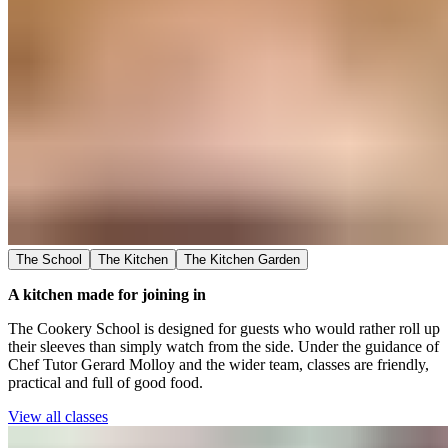
The School​​​​‌ ‍ ​‍​‍‌‍ ‌ ​‍‌‍‍‌‌‍‌ ‌‍‍‌‌‍ ‍​‍​‍​ ‍‍​‍​‍‌ ​ ‌‍​‌‌‍ ‍‌‍‍‌‌ ‌​‌ ‍‌​‍ ‍‌‍‍‌‌‍ ​‍​‍​‍ ​​‍​‍‌‍‍​‌ ​‍‌‍‌‌‌‍‌‍​‍​‍​ ‍‍​‍​‍‌‍‍​‌ ‌​‌ ‌​‌ ​​‌ ​ ​ ‍‍​‍ ​‍ ‌‍ ​​‍ ‌‌‍​‌‌‍ ‍‌‍‌​​‍ ‌‌ ​‍​‍ ‌‌‍‍​‌‍ ‌ ‌​‌‍‌‌‌‍ ​‌ ​ ​‍ ‌‌ ​ ‌ ‌​‌ ‌‌‌‍‌​‌‍‍‌‌‍ ​‍ ‍‌ ‌‍‌‍‌‌‌ ​‍‌‍​ ‌‍‌‌‌‍ ​​‍ ‍‌‍​‌‌ ​​‌ ​​​‍ ‌‍‍‌‌‍ ‍‌ ‌​‌‍‌‌‌‍ ‍‌ ‌​​‍ ‌‍‌‌‌‍‌​‌‍‍‌‌ ‌​​‍ ‌‍ ‌‌‍ ‌‍‌​‌‍‌‌​ ‌‌ ​​‌ ​‍‌‍‌‌‌ ​ ‌‍‌‌‌‍ ‍‌ ‌​‌‍​‌‌ ‌​‌‍‍‌‌‍ ‌‍ ‍​ ‍ ‌‍‍‌‌‍‌​​ ‌‌‍​‍​ ‌‌‌‍‌‌​ ‌ ‌‍​‌​ ​​​ ‍​‌‍​‌​‍ ‌‌‍‌​​ ‍‌‌‍​ ​ ‌‌​‍ ‌​ ‌​‌‍‌‌​ ‍‌​ ‌ ​‍ ‌‌‍​‍​ ​‍​ ‌‌‌‍​‌​‍ ‌​ ​‍​ ‌‌​ ​‌​ ‍‌​ ​‌​ ​‍‌‍​ ​ ​‍‌‍​ ‌‍​‌‌‍‌‍‌‍‌‌​ ‍ ‌ ‌​‌ ‍‌‌ ​​‌‍‌‌​ ‌‌‍‍​‌‍ ‌ ‌​‌‍‌‌‌‍ ​‌‌​ ‌‍‍‌‌ ‌​‌‍‌‌‌‌​​‌‍​‌‌‍‌ ‌‍‌‌​ ‍ ‌ ​​‌‍​‌‌ ‌​‌‍‍​​ ‌‌ ​​‌‍​‌‌‍‌ ‌‍‌‌‌​​‍‌ ‌‌‌‍‍‌‌‍ ​‌‍‌​‌‍‌‌‌ ​‍​‍‌‌​ ‌‌‌​​‍‌‌ ‌‍‍ ‌‍‌‌‌ ‍‌​‍‌‌​ ​ ‌​‌​​‍‌‌​ ​ ‌​‌​​‍‌‌​ ​‍​ ​‍‌‍‌‌‌‍​ ‌‍‌‌​ ​‌​ ‌‌‌‍‌‌‌‍‌‍​ ‌‌​ ​‍​ ​‌‌‍‌‍​ ‌​​‍‌‌​ ​‍​ ​‍​‍‌‌​ ‌‌‌​‌​​‍ ‍‌ ​ ‌‍‌‌‌‍​ ‌ ‌​‌‍‍‌‌‍ ‌‍ ‍‌ ​ ​‍‌‌​ ‌‌‌​​‍‌‌ ‌‍‍ ‌‍‌‌‌ ‍‌​‍‌‌​ ​ ‌​‌​​‍‌‌​ ​ ‌​‌​​‍‌‌​ ​‍​ ​‍​ ‌‌​ ‍‌​ ‍‌​ ​ ​ ​​​ ‍‌‌‍‌​​ ‍​‌‍‌‍‌‍​‍‌‍‌‍‌‍‌‍​‍‌‌​ ​‍​ ​‍​‍‌‌​ ‌‌‌​‌​​‍ ‍‌ ‌​‌‍‍‌‌ ‌​‌‍ ​‌‍‌‌​ ‌‍​‍‌‍​‌‌ ​ ‌‍‌‌‌‌‌‌‌ ​‍‌‍ ​​ ‌‌‍‍​‌ ‌​‌ ‌​‌ ​​‌ ​ ​‍‌‌​ ​ ‌​​‌​‍‌‌​ ​‍‌​‌‍​‍‌‌​ ​‍‌​‌‍‌‍ ​​‍ ‌‌‍​‌‌‍ ‍‌‍‌​​‍ ‌‌ ​‍​‍ ‌‌‍‍​‌‍ ‌ ‌​‌‍‌‌‌‍ ​‌ ​ ​‍ ‌‌ ​ ‌ ‌​‌ ‌‌‌‍‌​‌‍‍‌‌‍ ​‍ ‍‌ ‌‍‌‍‌‌‌ ​‍‌‍​ ‌‍‌‌‌‍ ​​‍ ‍‌‍​‌‌ ​​‌ ​​​‍‌‍‌‍‍‌‌‍‌​​ ‌‌‍​‍​ ‌‌‌‍‌‌​ ‌ ‌‍​‌​ ​​​ ‍​‌‍​‌​‍ ‌‌‍‌​​ ‍‌‌‍​ ​ ‌‌​‍ ‌​ ‌​‌‍‌‌​ ‍‌​ ‌ ​‍ ‌‌‍​‍​ ​‍​ ‌‌‌‍​‌​‍ ‌​ ​‍​ ‌‌​ ​‌​ ‍‌​ ​‌​ ​‍‌‍​ ​ ​‍‌‍​ ‌‍​‌‌‍‌‍‌‍‌‌​‍‌‍‌ ‌​‌ ‍‌‌ ​​‌‍‌‌​ ‌‌‍‍​‌‍ ‌ ‌​‌‍‌‌‌‍ ​‌‌​ ‌‍‍‌‌ ‌​‌‍‌‌‌‌​​‌‍​‌‌‍‌ ‌‍‌‌​‍‌‍‌ ​​‌‍​‌‌ ‌​‌‍‍​​ ‌‌ ​​‌‍​‌‌‍‌ ‌‍‌‌‌​​‍‌ ‌‌‌‍‍‌‌‍ ​‌‍‌​‌‍‌‌‌ ​‍​‍‌‌​ ‌‌‌​​‍‌‌ ‌‍‍ ‌‍‌‌‌ ‍‌​‍‌‌​ ​ ‌​‌​​‍‌‌​ ​ ‌​‌​​‍‌‌​ ​‍​ ​‍‌‍‌‌‌‍​ ‌‍‌‌​ ​‌​ ‌‌‌‍‌‌‌‍‌‍​ ‌‌​ ​‍​ ​‌‌‍‌‍​ ‌​​‍‌‌​ ​‍​ ​‍​‍‌‌​ ‌‌‌​‌​​‍ ‍‌ ​ ‌‍‌‌‌‍​ ‌ ‌​‌‍‍‌‌‍ ‌‍ ‍‌ ​ ​‍‌‌​ ‌‌‌​​‍‌‌ ‌‍‍ ‌‍‌‌‌ ‍‌​‍‌‌​ ​ ‌​‌​​‍‌‌​ ​ ‌​‌​​‍‌‌​ ​‍​ ​‍​ ‌‌​ ‍‌​ ‍‌​ ​ ​ ​​​ ‍‌‌‍‌​​ ‍​‌‍‌‍‌‍​‍‌‍‌‍‌‍‌‍​‍‌‌​ ​‍​ ​‍​‍‌‌​ ‌‌‌​‌​​‍ ‍‌ ‌​‌‍‍‌‌ ‌​‌‍ ​‌‍‌‌​‍‌‍‌ ​​‌‍‌‌‌ ​‍‌ ​ ‌ ​​‌‍‌‌‌‍​ ‌ ‌​‌‍‍‌‌ ‌‍‌‍‌‌​ ‌‌ ​​‌ ‌‌‌‍​‍‌‍ ​‌‍‍‌‌ ​ ‌‍‍​‌‍‌‌‌‍‌​​‍​‍‌ ‌
The Kitchen​​​​‌ ‍ ​‍​‍‌‍ ‌ ​‍‌‍‍‌‌‍‌ ‌‍‍‌‌‍ ‍​‍​‍​ ‍‍​‍​‍‌ ​ ‌‍​‌‌‍ ‍‌‍‍‌‌ ‌​‌ ‍‌​‍ ‍‌‍‍‌‌‍ ​‍​‍​‍ ​​‍​‍‌‍‍​‌ ​‍‌‍‌‌‌‍‌‍​‍​‍​ ‍‍​‍​‍‌‍‍​‌ ‌​‌ ‌​‌ ​​‌ ​ ​ ‍‍​‍ ​‍ ‌‍ ​​‍ ‌‌‍​‌‌‍ ‍‌‍‌​​‍ ‌‌ ​‍​‍ ‌‌‍‍​‌‍ ‌ ‌​‌‍‌‌‌‍ ​‌ ​ ​‍ ‌‌ ​ ‌ ‌​‌ ‌‌‌‍‌​‌‍‍‌‌‍ ​‍ ‍‌ ‌‍‌‍‌‌‌ ​‍‌‍​ ‌‍‌‌‌‍ ​​‍ ‍‌‍​‌‌ ​​‌ ​​​‍ ‌‍‍‌‌‍ ‍‌ ‌​‌‍‌‌‌‍ ‍‌ ‌​​‍ ‌‍‌‌‌‍‌​‌‍‍‌‌ ‌​​‍ ‌‍ ‌‌‍ ‌‍‌​‌‍‌‌​ ‌‌ ​​‌ ​‍‌‍‌‌‌ ​ ‌‍‌‌‌‍ ‍‌ ‌​‌‍​‌‌ ‌​‌‍‍‌‌‍ ‌‍ ‍​ ‍ ‌‍‍‌‌‍‌​​ ‌‌‍​‍​ ‌‌‌‍‌‌​ ‌ ‌‍​‌​ ​​​ ‍​‌‍​‌​‍ ‌‌‍‌​​ ‍‌‌‍​ ​ ‌‌​‍ ‌​ ‌​‌‍‌‌​ ‍‌​ ‌ ​‍ ‌‌‍​‍​ ​‍​ ‌‌‌‍​‌​‍ ‌​ ​‍​ ‌‌​ ​‌​ ‍‌​ ​‌​ ​‍‌‍​ ​ ​‍‌‍​ ‌‍​‌‌‍‌‍‌‍‌‌​ ‍ ‌ ‌​‌ ‍‌‌ ​​‌‍‌‌​ ‌‌‍‍​‌‍ ‌ ‌​‌‍‌‌‌‍ ​‌‌​ ‌‍‍‌‌ ‌​‌‍‌‌‌‌​​‌‍​‌‌‍‌ ‌‍‌‌​ ‍ ‌ ​​‌‍​‌‌ ‌​‌‍‍​​ ‌‌ ​​‌‍​‌‌‍‌ ‌‍‌‌‌​​‍‌ ‌‌‌‍‍‌‌‍ ​‌‍‌​‌‍‌‌‌ ​‍​‍‌‌​ ‌‌‌​​‍‌‌ ‌‍‍ ‌‍‌‌‌ ‍‌​‍‌‌​ ​ ‌​‌​​‍‌‌​ ​ ‌​‌​​‍‌‌​ ​‍​ ​‍‌‍‌‌‌‍​ ‌‍‌‌​ ​‌​ ‌‌‌‍‌‌‌‍‌‍​ ‌‌​ ​‍​ ​‌‌‍‌‍​ ‌​​‍‌‌​ ​‍​ ​‍​‍‌‌​ ‌‌‌​‌​​‍ ‍‌ ​ ‌‍‌‌‌‍​ ‌ ‌​‌‍‍‌‌‍ ‌‍ ‍‌ ​ ​‍‌‌​ ‌‌‌​​‍‌‌ ‌‍‍ ‌‍‌‌‌ ‍‌​‍‌‌​ ​ ‌​‌​​‍‌‌​ ​ ‌​‌​​‍‌‌​ ​‍​ ​‍​ ‌​​ ​‍‌‍​‌​ ‌‍‌‍​ ​ ‌‌‌‍‌​​ ​‌​ ‌‍​ ‍‌‌‍‌​​ ‌‍​‍‌‌​ ​‍​ ​‍​‍‌‌​ ‌‌‌​‌​​‍ ‍‌ ‌​‌‍‍‌‌ ‌​‌‍ ​‌‍‌‌​ ‌‍​‍‌‍​‌‌ ​ ‌‍‌‌‌‌‌‌‌ ​‍‌‍ ​​ ‌‌‍‍​‌ ‌​‌ ‌​‌ ​​‌ ​ ​‍‌‌​ ​ ‌​​‌​‍‌‌​ ​‍‌​‌‍​‍‌‌​ ​‍‌​‌‍‌‍ ​​‍ ‌‌‍​‌‌‍ ‍‌‍‌​​‍ ‌‌ ​‍​‍ ‌‌‍‍​‌‍ ‌ ‌​‌‍‌‌‌‍ ​‌ ​ ​‍ ‌‌ ​ ‌ ‌​‌ ‌‌‌‍‌​‌‍‍‌‌‍ ​‍ ‍‌ ‌‍‌‍‌‌‌ ​‍‌‍​ ‌‍‌‌‌‍ ​​‍ ‍‌‍​‌‌ ​​‌ ​​​‍‌‍‌‍‍‌‌‍‌​​ ‌‌‍​‍​ ‌‌‌‍‌‌​ ‌ ‌‍​‌​ ​​​ ‍​‌‍​‌​‍ ‌‌‍‌​​ ‍‌‌‍​ ​ ‌‌​‍ ‌​ ‌​‌‍‌‌​ ‍‌​ ‌ ​‍ ‌‌‍​‍​ ​‍​ ‌‌‌‍​‌​‍ ‌​ ​‍​ ‌‌​ ​‌​ ‍‌​ ​‌​ ​‍‌‍​ ​ ​‍‌‍​ ‌‍​‌‌‍‌‍‌‍‌‌​‍‌‍‌ ‌​‌ ‍‌‌ ​​‌‍‌‌​ ‌‌‍‍​‌‍ ‌ ‌​‌‍‌‌‌‍ ​‌‌​ ‌‍‍‌‌ ‌​‌‍‌‌‌‌​​‌‍​‌‌‍‌ ‌‍‌‌​‍‌‍‌ ​​‌‍​‌‌ ‌​‌‍‍​​ ‌‌ ​​‌‍​‌‌‍‌ ‌‍‌‌‌​​‍‌ ‌‌‌‍‍‌‌‍ ​‌‍‌​‌‍‌‌‌ ​‍​‍‌‌​ ‌‌‌​​‍‌‌ ‌‍‍ ‌‍‌‌‌ ‍‌​‍‌‌​ ​ ‌​‌​​‍‌‌​ ​ ‌​‌​​‍‌‌​ ​‍​ ​‍‌‍‌‌‌‍​ ‌‍‌‌​ ​‌​ ‌‌‌‍‌‌‌‍‌‍​ ‌‌​ ​‍​ ​‌‌‍‌‍​ ‌​​‍‌‌​ ​‍​ ​‍​‍‌‌​ ‌‌‌​‌​​‍ ‍‌ ​ ‌‍‌‌‌‍​ ‌ ‌​‌‍‍‌‌‍ ‌‍ ‍‌ ​ ​‍‌‌​ ‌‌‌​​‍‌‌ ‌‍‍ ‌‍‌‌‌ ‍‌​‍‌‌​ ​ ‌​‌​​‍‌‌​ ​ ‌​‌​​‍‌‌​ ​‍​ ​‍​ ‌​​ ​‍‌‍​‌​ ‌‍‌‍​ ​ ‌‌‌‍‌​​ ​‌​ ‌‍​ ‍‌‌‍‌​​ ‌‍​‍‌‌​ ​‍​ ​‍​‍‌‌​ ‌‌‌​‌​​‍ ‍‌ ‌​‌‍‍‌‌ ‌​‌‍ ​‌‍‌‌​‍‌‍‌ ​​‌‍‌‌‌ ​‍‌ ​ ‌ ​​‌‍‌‌‌‍​ ‌ ‌​‌‍‍‌‌ ‌‍‌‍‌‌​ ‌‌ ​​‌ ‌‌‌‍​‍‌‍ ​‌‍‍‌‌ ​ ‌‍‍​‌‍‌‌‌‍‌​​‍​‍‌ ‌
The Kitchen Garden​​​​‌ ‍ ​‍​‍‌‍ ‌ ​‍‌‍‍‌‌‍‌ ‌‍‍‌‌‍ ‍​‍​‍​ ‍‍​‍​‍‌ ​ ‌‍​‌‌‍ ‍‌‍‍‌‌ ‌​‌ ‍‌​‍ ‍‌‍‍‌‌‍ ​‍​‍​‍ ​​‍​‍‌‍‍​‌ ​‍‌‍‌‌‌‍‌‍​‍​‍​ ‍‍​‍​‍‌‍‍​‌ ‌​‌ ‌​‌ ​​‌ ​ ​ ‍‍​‍ ​‍ ‌‍ ​​‍ ‌‌‍​‌‌‍ ‍‌‍‌​​‍ ‌‌ ​‍​‍ ‌‌‍‍​‌‍ ‌ ‌​‌‍‌‌‌‍ ​‌ ​ ​‍ ‌‌ ​ ‌ ‌​‌ ‌‌‌‍‌​‌‍‍‌‌‍ ​‍ ‍‌ ‌‍‌‍‌‌‌ ​‍‌‍​ ‌‍‌‌‌‍ ​​‍ ‍‌‍​‌‌ ​​‌ ​​​‍ ‌‍‍‌‌‍ ‍‌ ‌​‌‍‌‌‌‍ ‍‌ ‌​​‍ ‌‍‌‌‌‍‌​‌‍‍‌‌ ‌​​‍ ‌‍ ‌‌‍ ‌‍‌​‌‍‌‌​ ‌‌ ​​‌ ​‍‌‍‌‌‌ ​ ‌‍‌‌‌‍ ‍‌ ‌​‌‍​‌‌ ‌​‌‍‍‌‌‍ ‌‍ ‍​ ‍ ‌‍‍‌‌‍‌​​ ‌‌‍​‍​ ‌‌‌‍‌‌​ ‌ ‌‍​‌​ ​​​ ‍​‌‍​‌​‍ ‌‌‍‌​​ ‍‌‌‍​ ​ ‌‌​‍ ‌​ ‌​‌‍‌‌​ ‍‌​ ‌ ​‍ ‌‌‍​‍​ ​‍​ ‌‌‌‍​‌​‍ ‌​ ​‍​ ‌‌​ ​‌​ ‍‌​ ​‌​ ​‍‌‍​ ​ ​‍‌‍​ ‌‍​‌‌‍‌‍‌‍‌‌​ ‍ ‌ ‌​‌ ‍‌‌ ​​‌‍‌‌​ ‌‌‍‍​‌‍ ‌ ‌​‌‍‌‌‌‍ ​‌‌​ ‌‍‍‌‌ ‌​‌‍‌‌‌‌​​‌‍​‌‌‍‌ ‌‍‌‌​ ‍ ‌ ​​‌‍​‌‌ ‌​‌‍‍​​ ‌‌ ​​‌‍​‌‌‍‌ ‌‍‌‌‌​​‍‌ ‌‌‌‍‍‌‌‍ ​‌‍‌​‌‍‌‌‌ ​‍​‍‌‌​ ‌‌‌​​‍‌‌ ‌‍‍ ‌‍‌‌‌ ‍‌​‍‌‌​ ​ ‌​‌​​‍‌‌​ ​ ‌​‌​​‍‌‌​ ​‍​ ​‍‌‍‌‌‌‍​ ‌‍‌‌​ ​‌​ ‌‌‌‍‌‌‌‍‌‍​ ‌‌​ ​‍​ ​‌‌‍‌‍​ ‌​​‍‌‌​ ​‍​ ​‍​‍‌‌​ ‌‌‌​‌​​‍ ‍‌ ​ ‌‍‌‌‌‍​ ‌ ‌​‌‍‍‌‌‍ ‌‍ ‍‌ ​ ​‍‌‌​ ‌‌‌​​‍‌‌ ‌‍‍ ‌‍‌‌‌ ‍‌​‍‌‌​ ​ ‌​‌​​‍‌‌​ ​ ‌​‌​​‍‌‌​ ​‍​ ​‍​ ‌​‌‍​‌​ ‍​‌‍​‌​ ‍​‌‍‌​​ ‌​‌‍​ ​ ​​​ ‍​​ ‌​‌‍‌‍​‍‌‌​ ​‍​ ​‍​‍‌‌​ ‌‌‌​‌​​‍ ‍‌ ‌​‌‍‍‌‌ ‌​‌‍ ​‌‍‌‌​ ‌‍​‍‌‍​‌‌ ​ ‌‍‌‌‌‌‌‌‌ ​‍‌‍ ​​ ‌‌‍‍​‌ ‌​‌ ‌​‌ ​​‌ ​ ​‍‌‌​ ​ ‌​​‌​‍‌‌​ ​‍‌​‌‍​‍‌‌​ ​‍‌​‌‍‌‍ ​​‍ ‌‌‍​‌‌‍ ‍‌‍‌​​‍ ‌‌ ​‍​‍ ‌‌‍‍​‌‍ ‌ ‌​‌‍‌‌‌‍ ​‌ ​ ​‍ ‌‌ ​ ‌ ‌​‌ ‌‌‌‍‌​‌‍‍‌‌‍ ​‍ ‍‌ ‌‍‌‍‌‌‌ ​‍‌‍​ ‌‍‌‌‌‍ ​​‍ ‍‌‍​‌‌ ​​‌ ​​​‍‌‍‌‍‍‌‌‍‌​​ ‌‌‍​‍​ ‌‌‌‍‌‌​ ‌ ‌‍​‌​ ​​​ ‍​‌‍​‌​‍ ‌‌‍‌​​ ‍‌‌‍​ ​ ‌‌​‍ ‌​ ‌​‌‍‌‌​ ‍‌​ ‌ ​‍ ‌‌‍​‍​ ​‍​ ‌‌‌‍​‌​‍ ‌​ ​‍​ ‌‌​ ​‌​ ‍‌​ ​‌​ ​‍‌‍​ ​ ​‍‌‍​ ‌‍​‌‌‍‌‍‌‍‌‌​‍‌‍‌ ‌​‌ ‍‌‌ ​​‌‍‌‌​ ‌‌‍‍​‌‍ ‌ ‌​‌‍‌‌‌‍ ​‌‌​ ‌‍‍‌‌ ‌​‌‍‌‌‌‌​​‌‍​‌‌‍‌ ‌‍‌‌​‍‌‍‌ ​​‌‍​‌‌ ‌​‌‍‍​​ ‌‌ ​​‌‍​‌‌‍‌ ‌‍‌‌‌​​‍‌ ‌‌‌‍‍‌‌‍ ​‌‍‌​‌‍‌‌‌ ​‍​‍‌‌​ ‌‌‌​​‍‌‌ ‌‍‍ ‌‍‌‌‌ ‍‌​‍‌‌​ ​ ‌​‌​​‍‌‌​ ​ ‌​‌​​‍‌‌​ ​‍​ ​‍‌‍‌‌‌‍​ ‌‍‌‌​ ​‌​ ‌‌‌‍‌‌‌‍‌‍​ ‌‌​ ​‍​ ​‌‌‍‌‍​ ‌​​‍‌‌​ ​‍​ ​‍​‍‌‌​ ‌‌‌​‌​​‍ ‍‌ ​ ‌‍‌‌‌‍​ ‌ ‌​‌‍‍‌‌‍ ‌‍ ‍‌ ​ ​‍‌‌​ ‌‌‌​​‍‌‌ ‌‍‍ ‌‍‌‌‌ ‍‌​‍‌‌​ ​ ‌​‌​​‍‌‌​ ​ ‌​‌​​‍‌‌​ ​‍​ ​‍​ ‌​‌‍​‌​ ‍​‌‍​‌​ ‍​‌‍‌​​ ‌​‌‍​ ​ ​​​ ‍​​ ‌​‌‍‌‍​‍‌‌​ ​‍​ ​‍​‍‌‌​ ‌‌‌​‌​​‍ ‍‌ ‌​‌‍‍‌‌ ‌​‌‍ ​‌‍‌‌​‍‌‍‌ ​​‌‍‌‌‌ ​‍‌ ​ ‌ ​​‌‍‌‌‌‍​ ‌ ‌​‌‍‍‌‌ ‌‍‌‍‌‌​ ‌‌ ​​‌ ‌‌‌‍​‍‌‍ ​‌‍‍‌‌ ​ ‌‍‍​‌‍‌‌‌‍‌​​‍​‍‌ ‌
A kitchen made for joining in​​​​‌ ‍ ​‍​‍‌‍ ‌ ​‍‌‍‍‌‌‍‌ ‌‍‍‌‌‍ ‍​‍​‍​ ‍‍​‍​‍‌ ​ ‌‍​‌‌‍ ‍‌‍‍‌‌ ‌​‌ ‍‌​‍ ‍‌‍‍‌‌‍ ​‍​‍​‍ ​​‍​‍‌‍‍​‌ ​‍‌‍‌‌‌‍‌‍​‍​‍​ ‍‍​‍​‍‌‍‍​‌ ‌​‌ ‌​‌ ​​‌ ​ ​ ‍‍​‍ ​‍ ‌‍ ​​‍ ‌‌‍​‌‌‍ ‍‌‍‌​​‍ ‌‌ ​‍​‍ ‌‌‍‍​‌‍ ‌ ‌​‌‍‌‌‌‍ ​‌ ​ ​‍ ‌‌ ​ ‌ ‌​‌ ‌‌‌‍‌​‌‍‍‌‌‍ ​‍ ‍‌ ‌‍‌‍‌‌‌ ​‍‌‍​ ‌‍‌‌‌‍ ​​‍ ‍‌‍​‌‌ ​​‌ ​​​‍ ‌‍‍‌‌‍ ‍‌ ‌​‌‍‌‌‌‍ ‍‌ ‌​​‍ ‌‍‌‌‌‍‌​‌‍‍‌‌ ‌​​‍ ‌‍ ‌‌‍ ‌‍‌​‌‍‌‌​ ‌‌ ​​‌ ​‍‌‍‌‌‌ ​ ‌‍‌‌‌‍ ‍‌ ‌​‌‍​‌‌ ‌​‌‍‍‌‌‍ ‌‍ ‍​ ‍ ‌‍‍‌‌‍‌​​ ‌‌‍​‍​ ‌‌‌‍‌‌​ ‌ ‌‍​‌​ ​​​ ‍​‌‍​‌​‍ ‌‌‍‌​​ ‍‌‌‍​ ​ ‌‌​‍ ‌​ ‌​‌‍‌‌​ ‍‌​ ‌ ​‍ ‌‌‍​‍​ ​‍​ ‌‌‌‍​‌​‍ ‌​ ​‍​ ‌‌​ ​‌​ ‍‌​ ​‌​ ​‍‌‍​ ​ ​‍‌‍​ ‌‍​‌‌‍‌‍‌‍‌‌​ ‍ ‌ ‌​‌ ‍‌‌ ​​‌‍‌‌​ ‌‌‍‍​‌‍ ‌ ‌​‌‍‌‌‌‍ ​‌‌​ ‌‍‍‌‌ ‌​‌‍‌‌‌‌​​‌‍​‌‌‍‌ ‌‍‌‌​ ‍ ‌ ​​‌‍​‌‌ ‌​‌‍‍​​ ‌‌ ​​‌‍​‌‌‍‌ ‌‍‌‌‌​​‍‌ ‌‌‌‍‍‌‌‍ ​‌‍‌​‌‍‌‌‌ ​‍​‍‌‌​ ‌‌‌​​‍‌‌ ‌‍‍ ‌‍‌‌‌ ‍‌​‍‌‌​ ​ ‌​‌​​‍‌‌​ ​ ‌​‌​​‍‌‌​ ​‍​ ​‍‌‍‌‌‌‍​ ‌‍‌‌​ ​‌​ ‌‌‌‍‌‌‌‍‌‍​ ‌‌​ ​‍​ ​‌‌‍‌‍​ ‌​​‍‌‌​ ​‍​ ​‍​‍‌‌​ ‌‌‌​‌​​‍ ‍‌ ​ ‌‍‌‌‌‍​ ‌ ‌​‌‍‍‌‌‍ ‌‍ ‍‌ ​ ​‍‌‌​ ‌‌‌​​‍‌‌ ‌‍‍ ‌‍‌‌‌ ‍‌​‍‌‌​ ​ ‌​‌​​‍‌‌​ ​ ‌​‌​​‍‌‌​ ​‍​ ​‍​ ‌‌​ ‍‌​ ‍‌​ ​ ​ ​​​ ‍‌‌‍‌​​ ‍​‌‍‌‍‌‍​‍‌‍‌‍‌‍‌‍​‍‌‌​ ​‍​ ​‍​‍‌‌​ ‌‌‌​‌​​‍ ‍‌‍​‍‌‍ ‌‍‌​‌ ‍‌​‍‌‌​ ‌‌‌​​‍‌‌ ‌‍‍ ‌‍‌‌‌ ‍‌​‍‌‌​ ​ ‌​‌​​‍‌‌​ ​ ‌​‌​​‍‌‌​ ​‍​ ​‍‌‍​‍​ ‍‌​ ​‍​ ‍‌​ ​​‌‍‌‍​ ​​​ ‌​‌‍​‍​ ‌‍‌‍​‌​ ‍‌​‍‌‌​ ​‍​ ​‍​‍‌‌​ ‌‌‌​‌​​‍ ‍‌‍​ ‌‍‍​‌‍‍‌‌‍ ​‌‍‌​‌ ​‍‌‍‌‌‌‍ ‍​‍‌‌​ ‌‌‌​​‍‌‌ ‌‍‍ ‌‍‌‌‌ ‍‌​‍‌‌​ ​ ‌​‌​​‍‌‌​ ​ ‌​‌​​‍‌‌​ ​‍​ ​‍​ ‌ ​ ​​​ ‍‌‌‍​‍‌‍​‌​ ‍​​ ‌​​ ‌ ‌‍​‌​ ‌ ​ ‌​​ ​‍​‍‌‌​ ​‍​ ​‍​‍‌‌​ ‌‌‌​‌​​‍ ‍‌ ‌​‌‍‌‌‌ ‍​‌ ‌​​ ‌‍​‍‌‍​‌‌ ​ ‌‍‌‌‌‌‌‌‌ ​‍‌‍ ​​ ‌‌‍‍​‌ ‌​‌ ‌​‌ ​​‌ ​ ​‍‌‌​ ​ ‌​​‌​‍‌‌​ ​‍‌​‌‍​‍‌‌​ ​‍‌​‌‍‌‍ ​​‍ ‌‌‍​‌‌‍ ‍‌‍‌​​‍ ‌‌ ​‍​‍ ‌‌‍‍​‌‍ ‌ ‌​‌‍‌‌‌‍ ​‌ ​ ​‍ ‌‌ ​ ‌ ‌​‌ ‌‌‌‍‌​‌‍‍‌‌‍ ​‍ ‍‌ ‌‍‌‍‌‌‌ ​‍‌‍​ ‌‍‌‌‌‍ ​​‍ ‍‌‍​‌‌ ​​‌ ​​​‍‌‍‌‍‍‌‌‍‌​​ ‌‌‍​‍​ ‌‌‌‍‌‌​ ‌ ‌‍​‌​ ​​​ ‍​‌‍​‌​‍ ‌‌‍‌​​ ‍‌‌‍​ ​ ‌‌​‍ ‌​ ‌​‌‍‌‌​ ‍‌​ ‌ ​‍ ‌‌‍​‍​ ​‍​ ‌‌‌‍​‌​‍ ‌​ ​‍​ ‌‌​ ​‌​ ‍‌​ ​‌​ ​‍‌‍​ ​ ​‍‌‍​ ‌‍​‌‌‍‌‍‌‍‌‌​‍‌‍‌ ‌​‌ ‍‌‌ ​​‌‍‌‌​ ‌‌‍‍​‌‍ ‌ ‌​‌‍‌‌‌‍ ​‌‌​ ‌‍‍‌‌ ‌​‌‍‌‌‌‌​​‌‍​‌‌‍‌ ‌‍‌‌​‍‌‍‌ ​​‌‍​‌‌ ‌​‌‍‍​​ ‌‌ ​​‌‍​‌‌‍‌ ‌‍‌‌‌​​‍‌ ‌‌‌‍‍‌‌‍ ​‌‍‌​‌‍‌‌‌ ​‍​‍‌‌​ ‌‌‌​​‍‌‌ ‌‍‍ ‌‍‌‌‌ ‍‌​‍‌‌​ ​ ‌​‌​​‍‌‌​ ​ ‌​‌​​‍‌‌​ ​‍​ ​‍‌‍‌‌‌‍​ ‌‍‌‌​ ​‌​ ‌‌‌‍‌‌‌‍‌‍​ ‌‌​ ​‍​ ​‌‌‍‌‍​ ‌​​‍‌‌​ ​‍​ ​‍​‍‌‌​ ‌‌‌​‌​​‍ ‍‌ ​ ‌‍‌‌‌‍​ ‌ ‌​‌‍‍‌‌‍ ‌‍ ‍‌ ​ ​‍‌‌​ ‌‌‌​​‍‌‌ ‌‍‍ ‌‍‌‌‌ ‍‌​‍‌‌​ ​ ‌​‌​​‍‌‌​ ​ ‌​‌​​‍‌‌​ ​‍​ ​‍​ ‌‌​ ‍‌​ ‍‌​ ​ ​ ​​​ ‍‌‌‍‌​​ ‍​‌‍‌‍‌‍​‍‌‍‌‍‌‍‌‍​‍‌‌​ ​‍​ ​‍​‍‌‌​ ‌‌‌​‌​​‍ ‍‌‍​‍‌‍ ‌‍‌​‌ ‍‌​‍‌‌​ ‌‌‌​​‍‌‌ ‌‍‍ ‌‍‌‌‌ ‍‌​‍‌‌​ ​ ‌​‌​​‍‌‌​ ​ ‌​‌​​‍‌‌​ ​‍​ ​‍‌‍​‍​ ‍‌​ ​‍​ ‍‌​ ​​‌‍‌‍​ ​​​ ‌​‌‍​‍​ ‌‍‌‍​‌​ ‍‌​‍‌‌​ ​‍​ ​‍​‍‌‌​ ‌‌‌​‌​​‍ ‍‌‍​ ‌‍‍​‌‍‍‌‌‍ ​‌‍‌​‌ ​‍‌‍‌‌‌‍ ‍​‍‌‌​ ‌‌‌​​‍‌‌ ‌‍‍ ‌‍‌‌‌ ‍‌​‍‌‌​ ​ ‌​‌​​‍‌‌​ ​ ‌​‌​​‍‌‌​ ​‍​ ​‍​ ‌ ​ ​​​ ‍‌‌‍​‍‌‍​‌​ ‍​​ ‌​​ ‌ ‌‍​‌​ ‌ ​ ‌​​ ​‍​‍‌‌​ ​‍​ ​‍​‍‌‌​ ‌‌‌​‌​​‍ ‍‌ ‌​‌‍‌‌‌ ‍​‌ ‌​​‍‌‍‌ ​​‌‍‌‌‌ ​‍‌ ​ ‌ ​​‌‍‌‌‌‍​ ‌ ‌​‌‍‍‌‌ ‌‍‌‍‌‌​ ‌‌ ​​‌ ‌‌‌‍​‍‌‍ ​‌‍‍‌‌ ​ ‌‍‍​‌‍‌‌‌‍‌​​‍​‍‌ ‌
The Cookery School is designed for guests who would rather roll up
their sleeves than simply watch from the side. Under the guidance of
Chef Tutor Gerard Molloy and the wider team, classes are friendly,
practical and full of good food.​​​​‌ ‍ ​‍​‍‌‍ ‌ ​‍‌‍‍‌‌‍‌ ‌‍‍‌‌‍ ‍​‍​‍​ ‍‍​‍​‍‌ ​ ‌‍​‌‌‍ ‍‌‍‍‌‌ ‌​‌ ‍‌​‍ ‍‌‍‍‌‌‍ ​‍​‍​‍ ​​‍​‍‌‍‍​‌ ​‍‌‍‌‌‌‍‌‍​‍​‍​ ‍‍​‍​‍‌‍‍​‌ ‌​‌ ‌​‌ ​​‌ ​ ​ ‍‍​‍ ​‍ ‌‍ ​​‍ ‌‌‍​‌‌‍ ‍‌‍‌​​‍ ‌‌ ​‍​‍ ‌‌‍‍​‌‍ ‌ ‌​‌‍‌‌‌‍ ​‌ ​ ​‍ ‌‌ ​ ‌ ‌​‌ ‌‌‌‍‌​‌‍‍‌‌‍ ​‍ ‍‌ ‌‍‌‍‌‌‌ ​‍‌‍​ ‌‍‌‌‌‍ ​​‍ ‍‌‍​‌‌ ​​‌ ​​​‍ ‌‍‍‌‌‍ ‍‌ ‌​‌‍‌‌‌‍ ‍‌ ‌​​‍ ‌‍‌‌‌‍‌​‌‍‍‌‌ ‌​​‍ ‌‍ ‌‌‍ ‌‍‌​‌‍‌‌​ ‌‌ ​​‌ ​‍‌‍‌‌‌ ​ ‌‍‌‌‌‍ ‍‌ ‌​‌‍​‌‌ ‌​‌‍‍‌‌‍ ‌‍ ‍​ ‍ ‌‍‍‌‌‍‌​​ ‌‌‍​‍​ ‌‌‌‍‌‌​ ‌ ‌‍​‌​ ​​​ ‍​‌‍​‌​‍ ‌‌‍‌​​ ‍‌‌‍​ ​ ‌‌​‍ ‌​ ‌​‌‍‌‌​ ‍‌​ ‌ ​‍ ‌‌‍​‍​ ​‍​ ‌‌‌‍​‌​‍ ‌​ ​‍​ ‌‌​ ​‌​ ‍‌​ ​‌​ ​‍‌‍​ ​ ​‍‌‍​ ‌‍​‌‌‍‌‍‌‍‌‌​ ‍ ‌ ‌​‌ ‍‌‌ ​​‌‍‌‌​ ‌‌‍‍​‌‍ ‌ ‌​‌‍‌‌‌‍ ​‌‌​ ‌‍‍‌‌ ‌​‌‍‌‌‌‌​​‌‍​‌‌‍‌ ‌‍‌‌​ ‍ ‌ ​​‌‍​‌‌ ‌​‌‍‍​​ ‌‌ ​​‌‍​‌‌‍‌ ‌‍‌‌‌​​‍‌ ‌‌‌‍‍‌‌‍ ​‌‍‌​‌‍‌‌‌ ​‍​‍‌‌​ ‌‌‌​​‍‌‌ ‌‍‍ ‌‍‌‌‌ ‍‌​‍‌‌​ ​ ‌​‌​​‍‌‌​ ​ ‌​‌​​‍‌‌​ ​‍​ ​‍‌‍‌‌‌‍​ ‌‍‌‌​ ​‌​ ‌‌‌‍‌‌‌‍‌‍​ ‌‌​ ​‍​ ​‌‌‍‌‍​ ‌​​‍‌‌​ ​‍​ ​‍​‍‌‌​ ‌‌‌​‌​​‍ ‍‌ ​ ‌‍‌‌‌‍​ ‌ ‌​‌‍‍‌‌‍ ‌‍ ‍‌ ​ ​‍‌‌​ ‌‌‌​​‍‌‌ ‌‍‍ ‌‍‌‌‌ ‍‌​‍‌‌​ ​ ‌​‌​​‍‌‌​ ​ ‌​‌​​‍‌‌​ ​‍​ ​‍​ ‌‌​ ‍‌​ ‍‌​ ​ ​ ​​​ ‍‌‌‍‌​​ ‍​‌‍‌‍‌‍​‍‌‍‌‍‌‍‌‍​‍‌‌​ ​‍​ ​‍​‍‌‌​ ‌‌‌​‌​​‍ ‍‌‍​‍‌‍ ‌‍‌​‌ ‍‌​‍‌‌​ ‌‌‌​​‍‌‌ ‌‍‍ ‌‍‌‌‌ ‍‌​‍‌‌​ ​ ‌​‌​​‍‌‌​ ​ ‌​‌​​‍‌‌​ ​‍​ ​‍‌‍​ ‌‍​ ‌‍​‍​ ‌‍​ ​‌‌‍​‌​ ​​‌‍​‌‌‍​‌‌‍‌‍‌‍‌​‌‍​‌​‍‌‌​ ​‍​ ​‍​‍‌‌​ ‌‌‌​‌​​‍ ‍‌‍​ ‌‍‍​‌‍‍‌‌‍ ​‌‍‌​‌ ​‍‌‍‌‌‌‍ ‍​‍‌‌​ ‌‌‌​​‍‌‌ ‌‍‍ ‌‍‌‌‌ ‍‌​‍‌‌​ ​ ‌​‌​​‍‌‌​ ​ ‌​‌​​‍‌‌​ ​‍​ ​‍​ ‌‌​ ‌ ​ ‌‌‌‍‌‍‌‍‌​‌‍​ ​ ​‌‌‍‌​​ ‌‍‌‍‌​​ ​‌​ ‍‌​‍‌‌​ ​‍​ ​‍​‍‌‌​ ‌‌‌​‌​​‍ ‍‌ ‌​‌‍‌‌‌ ‍​‌ ‌​​ ‌‍​‍‌‍​‌‌ ​ ‌‍‌‌‌‌‌‌‌ ​‍‌‍ ​​ ‌‌‍‍​‌ ‌​‌ ‌​‌ ​​‌ ​ ​‍‌‌​ ​ ‌​​‌​‍‌‌​ ​‍‌​‌‍​‍‌‌​ ​‍‌​‌‍‌‍ ​​‍ ‌‌‍​‌‌‍ ‍‌‍‌​​‍ ‌‌ ​‍​‍ ‌‌‍‍​‌‍ ‌ ‌​‌‍‌‌‌‍ ​‌ ​ ​‍ ‌‌ ​ ‌ ‌​‌ ‌‌‌‍‌​‌‍‍‌‌‍ ​‍ ‍‌ ‌‍‌‍‌‌‌ ​‍‌‍​ ‌‍‌‌‌‍ ​​‍ ‍‌‍​‌‌ ​​‌ ​​​‍‌‍‌‍‍‌‌‍‌​​ ‌‌‍​‍​ ‌‌‌‍‌‌​ ‌ ‌‍​‌​ ​​​ ‍​‌‍​‌​‍ ‌‌‍‌​​ ‍‌‌‍​ ​ ‌‌​‍ ‌​ ‌​‌‍‌‌​ ‍‌​ ‌ ​‍ ‌‌‍​‍​ ​‍​ ‌‌‌‍​‌​‍ ‌​ ​‍​ ‌‌​ ​‌​ ‍‌​ ​‌​ ​‍‌‍​ ​ ​‍‌‍​ ‌‍​‌‌‍‌‍‌‍‌‌​‍‌‍‌ ‌​‌ ‍‌‌ ​​‌‍‌‌​ ‌‌‍‍​‌‍ ‌ ‌​‌‍‌‌‌‍ ​‌‌​ ‌‍‍‌‌ ‌​‌‍‌‌‌‌​​‌‍​‌‌‍‌ ‌‍‌‌​‍‌‍‌ ​​‌‍​‌‌ ‌​‌‍‍​​ ‌‌ ​​‌‍​‌‌‍‌ ‌‍‌‌‌​​‍‌ ‌‌‌‍‍‌‌‍ ​‌‍‌​‌‍‌‌‌ ​‍​‍‌‌​ ‌‌‌​​‍‌‌ ‌‍‍ ‌‍‌‌‌ ‍‌​‍‌‌​ ​ ‌​‌​​‍‌‌​ ​ ‌​‌​​‍‌‌​ ​‍​ ​‍‌‍‌‌‌‍​ ‌‍‌‌​ ​‌​ ‌‌‌‍‌‌‌‍‌‍​ ‌‌​ ​‍​ ​‌‌‍‌‍​ ‌​​‍‌‌​ ​‍​ ​‍​‍‌‌​ ‌‌‌​‌​​‍ ‍‌ ​ ‌‍‌‌‌‍​ ‌ ‌​‌‍‍‌‌‍ ‌‍ ‍‌ ​ ​‍‌‌​ ‌‌‌​​‍‌‌ ‌‍‍ ‌‍‌‌‌ ‍‌​‍‌‌​ ​ ‌​‌​​‍‌‌​ ​ ‌​‌​​‍‌‌​ ​‍​ ​‍​ ‌‌​ ‍‌​ ‍‌​ ​ ​ ​​​ ‍‌‌‍‌​​ ‍​‌‍‌‍‌‍​‍‌‍‌‍‌‍‌‍​‍‌‌​ ​‍​ ​‍​‍‌‌​ ‌‌‌​‌​​‍ ‍‌‍​‍‌‍ ‌‍‌​‌ ‍‌​‍‌‌​ ‌‌‌​​‍‌‌ ‌‍‍ ‌‍‌‌‌ ‍‌​‍‌‌​ ​ ‌​‌​​‍‌‌​ ​ ‌​‌​​‍‌‌​ ​‍​ ​‍‌‍​ ‌‍​ ‌‍​‍​ ‌‍​ ​‌‌‍​‌​ ​​‌‍​‌‌‍​‌‌‍‌‍‌‍‌​‌‍​‌​‍‌‌​ ​‍​ ​‍​‍‌‌​ ‌‌‌​‌​​‍ ‍‌‍​ ‌‍‍​‌‍‍‌‌‍ ​‌‍‌​‌ ​‍‌‍‌‌‌‍ ‍​‍‌‌​ ‌‌‌​​‍‌‌ ‌‍‍ ‌‍‌‌‌ ‍‌​‍‌‌​ ​ ‌​‌​​‍‌‌​ ​ ‌​‌​​‍‌‌​ ​‍​ ​‍​ ‌‌​ ‌ ​ ‌‌‌‍‌‍‌‍‌​‌‍​ ​ ​‌‌‍‌​​ ‌‍‌‍‌​​ ​‌​ ‍‌​‍‌‌​ ​‍​ ​‍​‍‌‌​ ‌‌‌​‌​​‍ ‍‌ ‌​‌‍‌‌‌ ‍​‌ ‌​​‍‌‍‌ ​​‌‍‌‌‌ ​‍‌ ​ ‌ ​​‌‍‌‌‌‍​ ‌ ‌​‌‍‍‌‌ ‌‍‌‍‌‌​ ‌‌ ​​‌ ‌‌‌‍​‍‌‍ ​‌‍‍‌‌ ​ ‌‍‍​‌‍‌‌‌‍‌​​‍​‍‌ ‌
View all classes​​​​‌ ‍ ​‍​‍‌‍ ‌ ​‍‌‍‍‌‌‍‌ ‌‍‍‌‌‍ ‍​‍​‍​ ‍‍​‍​‍‌ ​ ‌‍​‌‌‍ ‍‌‍‍‌‌ ‌​‌ ‍‌​‍ ‍‌‍‍‌‌‍ ​‍​‍​‍ ​​‍​‍‌‍‍​‌ ​‍‌‍‌‌‌‍‌‍​‍​‍​ ‍‍​‍​‍‌‍‍​‌ ‌​‌ ‌​‌ ​​‌ ​ ​ ‍‍​‍ ​‍ ‌‍ ​​‍ ‌‌‍​‌‌‍ ‍‌‍‌​​‍ ‌‌ ​‍​‍ ‌‌‍‍​‌‍ ‌ ‌​‌‍‌‌‌‍ ​‌ ​ ​‍ ‌‌ ​ ‌ ‌​‌ ‌‌‌‍‌​‌‍‍‌‌‍ ​‍ ‍‌ ‌‍‌‍‌‌‌ ​‍‌‍​ ‌‍‌‌‌‍ ​​‍ ‍‌‍​‌‌ ​​‌ ​​​‍ ‌‍‍‌‌‍ ‍‌ ‌​‌‍‌‌‌‍ ‍‌ ‌​​‍ ‌‍‌‌‌‍‌​‌‍‍‌‌ ‌​​‍ ‌‍ ‌‌‍ ‌‍‌​‌‍‌‌​ ‌‌ ​​‌ ​‍‌‍‌‌‌ ​ ‌‍‌‌‌‍ ‍‌ ‌​‌‍​‌‌ ‌​‌‍‍‌‌‍ ‌‍ ‍​ ‍ ‌‍‍‌‌‍‌​​ ‌‌‍​‍​ ‌‌‌‍‌‌​ ‌ ‌‍​‌​ ​​​ ‍​‌‍​‌​‍ ‌‌‍‌​​ ‍‌‌‍​ ​ ‌‌​‍ ‌​ ‌​‌‍‌‌​ ‍‌​ ‌ ​‍ ‌‌‍​‍​ ​‍​ ‌‌‌‍​‌​‍ ‌​ ​‍​ ‌‌​ ​‌​ ‍‌​ ​‌​ ​‍‌‍​ ​ ​‍‌‍​ ‌‍​‌‌‍‌‍‌‍‌‌​ ‍ ‌ ‌​‌ ‍‌‌ ​​‌‍‌‌​ ‌‌‍‍​‌‍ ‌ ‌​‌‍‌‌‌‍ ​‌‌​ ‌‍‍‌‌ ‌​‌‍‌‌‌‌​​‌‍​‌‌‍‌ ‌‍‌‌​ ‍ ‌ ​​‌‍​‌‌ ‌​‌‍‍​​ ‌‌ ​​‌‍​‌‌‍‌ ‌‍‌‌‌​​‍‌ ‌‌‌‍‍‌‌‍ ​‌‍‌​‌‍‌‌‌ ​‍​‍‌‌​ ‌‌‌​​‍‌‌ ‌‍‍ ‌‍‌‌‌ ‍‌​‍‌‌​ ​ ‌​‌​​‍‌‌​ ​ ‌​‌​​‍‌‌​ ​‍​ ​‍‌‍‌‌‌‍​ ‌‍‌‌​ ​‌​ ‌‌‌‍‌‌‌‍‌‍​ ‌‌​ ​‍​ ​‌‌‍‌‍​ ‌​​‍‌‌​ ​‍​ ​‍​‍‌‌​ ‌‌‌​‌​​‍ ‍‌ ​ ‌‍‌‌‌‍​ ‌ ‌​‌‍‍‌‌‍ ‌‍ ‍‌ ​ ​‍‌‌​ ‌‌‌​​‍‌‌ ‌‍‍ ‌‍‌‌‌ ‍‌​‍‌‌​ ​ ‌​‌​​‍‌‌​ ​ ‌​‌​​‍‌‌​ ​‍​ ​‍​ ‌‌​ ‍‌​ ‍‌​ ​ ​ ​​​ ‍‌‌‍‌​​ ‍​‌‍‌‍‌‍​‍‌‍‌‍‌‍‌‍​‍‌‌​ ​‍​ ​‍​‍‌‌​ ‌‌‌​‌​​‍ ‍‌ ​​‌ ​‍‌‍‍‌‌‍ ‌‌‍​‌‌ ​‍‌ ‍‌‌​​ ‌ ‌​‌‍​‌​‍ ‍‌‍ ​‌‍​‌‌‍​‍‌‍‌‌‌‍ ​​ ‌‍​‍‌‍​‌‌ ​ ‌‍‌‌‌‌‌‌‌ ​‍‌‍ ​​ ‌‌‍‍​‌ ‌​‌ ‌​‌ ​​‌ ​ ​‍‌‌​ ​ ‌​​‌​‍‌‌​ ​‍‌​‌‍​‍‌‌​ ​‍‌​‌‍‌‍ ​​‍ ‌‌‍​‌‌‍ ‍‌‍‌​​‍ ‌‌ ​‍​‍ ‌‌‍‍​‌‍ ‌ ‌​‌‍‌‌‌‍ ​‌ ​ ​‍ ‌‌ ​ ‌ ‌​‌ ‌‌‌‍‌​‌‍‍‌‌‍ ​‍ ‍‌ ‌‍‌‍‌‌‌ ​‍‌‍​ ‌‍‌‌‌‍ ​​‍ ‍‌‍​‌‌ ​​‌ ​​​‍‌‍‌‍‍‌‌‍‌​​ ‌‌‍​‍​ ‌‌‌‍‌‌​ ‌ ‌‍​‌​ ​​​ ‍​‌‍​‌​‍ ‌‌‍‌​​ ‍‌‌‍​ ​ ‌‌​‍ ‌​ ‌​‌‍‌‌​ ‍‌​ ‌ ​‍ ‌‌‍​‍​ ​‍​ ‌‌‌‍​‌​‍ ‌​ ​‍​ ‌‌​ ​‌​ ‍‌​ ​‌​ ​‍‌‍​ ​ ​‍‌‍​ ‌‍​‌‌‍‌‍‌‍‌‌​‍‌‍‌ ‌​‌ ‍‌‌ ​​‌‍‌‌​ ‌‌‍‍​‌‍ ‌ ‌​‌‍‌‌‌‍ ​‌‌​ ‌‍‍‌‌ ‌​‌‍‌‌‌‌​​‌‍​‌‌‍‌ ‌‍‌‌​‍‌‍‌ ​​‌‍​‌‌ ‌​‌‍‍​​ ‌‌ ​​‌‍​‌‌‍‌ ‌‍‌‌‌​​‍‌ ‌‌‌‍‍‌‌‍ ​‌‍‌​‌‍‌‌‌ ​‍​‍‌‌​ ‌‌‌​​‍‌‌ ‌‍‍ ‌‍‌‌‌ ‍‌​‍‌‌​ ​ ‌​‌​​‍‌‌​ ​ ‌​‌​​‍‌‌​ ​‍​ ​‍‌‍‌‌‌‍​ ‌‍‌‌​ ​‌​ ‌‌‌‍‌‌‌‍‌‍​ ‌‌​ ​‍​ ​‌‌‍‌‍​ ‌​​‍‌‌​ ​‍​ ​‍​‍‌‌​ ‌‌‌​‌​​‍ ‍‌ ​ ‌‍‌‌‌‍​ ‌ ‌​‌‍‍‌‌‍ ‌‍ ‍‌ ​ ​‍‌‌​ ‌‌‌​​‍‌‌ ‌‍‍ ‌‍‌‌‌ ‍‌​‍‌‌​ ​ ‌​‌​​‍‌‌​ ​ ‌​‌​​‍‌‌​ ​‍​ ​‍​ ‌‌​ ‍‌​ ‍‌​ ​ ​ ​​​ ‍‌‌‍‌​​ ‍​‌‍‌‍‌‍​‍‌‍‌‍‌‍‌‍​‍‌‌​ ​‍​ ​‍​‍‌‌​ ‌‌‌​‌​​‍ ‍‌ ​​‌ ​‍‌‍‍‌‌‍ ‌‌‍​‌‌ ​‍‌ ‍‌‌​​ ‌ ‌​‌‍​‌​‍ ‍‌‍ ​‌‍​‌‌‍​‍‌‍‌‌‌‍ ​​‍‌‍‌ ​​‌‍‌‌‌ ​‍‌ ​ ‌ ​​‌‍‌‌‌‍​ ‌ ‌​‌‍‍‌‌ ‌‍‌‍‌‌​ ‌‌ ​​‌ ‌‌‌‍​‍‌‍ ​‌‍‍‌‌ ​ ‌‍‍​‌‍‌‌‌‍‌​​‍​‍‌ ‌