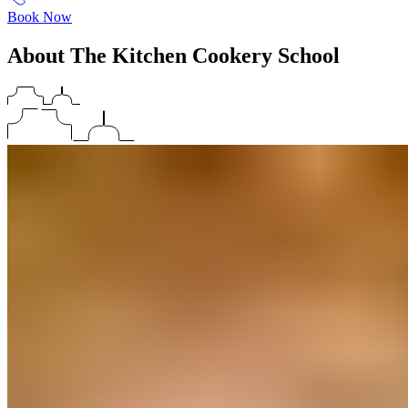
Book Now
About The Kitchen Cookery School​​​​‌ ‍ ​‍​‍‌‍ ‌ ​‍‌‍‍‌‌‍‌ ‌‍‍‌‌‍ ‍​‍​‍​ ‍‍​‍​‍‌ ​ ‌‍​‌‌‍ ‍‌‍‍‌‌ ‌​‌ ‍‌​‍ ‍‌‍‍‌‌‍ ​‍​‍​‍ ​​‍​‍‌‍‍​‌ ​‍‌‍‌‌‌‍‌‍​‍​‍​ ‍‍​‍​‍‌‍‍​‌ ‌​‌ ‌​‌ ​​‌ ​ ​ ‍‍​‍ ​‍ ‌‍ ​​‍ ‌‌‍​‌‌‍ ‍‌‍‌​​‍ ‌‌ ​‍​‍ ‌‌‍‍​‌‍ ‌ ‌​‌‍‌‌‌‍ ​‌ ​ ​‍ ‌‌ ​ ‌ ‌​‌ ‌‌‌‍‌​‌‍‍‌‌‍ ​‍ ‍‌ ‌‍‌‍‌‌‌ ​‍‌‍​ ‌‍‌‌‌‍ ​​‍ ‍‌‍​‌‌ ​​‌ ​​​‍ ‌‍‍‌‌‍ ‍‌ ‌​‌‍‌‌‌‍ ‍‌ ‌​​‍ ‌‍‌‌‌‍‌​‌‍‍‌‌ ‌​​‍ ‌‍ ‌‌‍ ‌‍‌​‌‍‌‌​ ‌‌ ​​‌ ​‍‌‍‌‌‌ ​ ‌‍‌‌‌‍ ‍‌ ‌​‌‍​‌‌ ‌​‌‍‍‌‌‍ ‌‍ ‍​ ‍ ‌‍‍‌‌‍‌​​ ‌‌‍​‍​ ‌‌‌‍‌‌​ ‌ ‌‍​‌​ ​​​ ‍​‌‍​‌​‍ ‌‌‍‌​​ ‍‌‌‍​ ​ ‌‌​‍ ‌​ ‌​‌‍‌‌​ ‍‌​ ‌ ​‍ ‌‌‍​‍​ ​‍​ ‌‌‌‍​‌​‍ ‌​ ​‍​ ‌‌​ ​‌​ ‍‌​ ​‌​ ​‍‌‍​ ​ ​‍‌‍​ ‌‍​‌‌‍‌‍‌‍‌‌​ ‍ ‌ ‌​‌ ‍‌‌ ​​‌‍‌‌​ ‌‌‍‍​‌‍ ‌ ‌​‌‍‌‌‌‍ ​‌‌​ ‌‍‍‌‌ ‌​‌‍‌‌‌‌​​‌‍​‌‌‍‌ ‌‍‌‌​ ‍ ‌ ​​‌‍​‌‌ ‌​‌‍‍​​ ‌‌ ​​‌‍​‌‌‍‌ ‌‍‌‌‌​​‍‌ ‌‌‌‍‍‌‌‍ ​‌‍‌​‌‍‌‌‌ ​‍​‍‌‌​ ‌‌‌​​‍‌‌ ‌‍‍ ‌‍‌‌‌ ‍‌​‍‌‌​ ​ ‌​‌​​‍‌‌​ ​ ‌​‌​​‍‌‌​ ​‍​ ​‍‌‍​‌‌‍​‌‌‍‌‍​ ‌ ‌‍‌​​ ​‍‌‍​‍‌‍‌‌​ ‌​‌‍‌‌​ ​​​ ‌​​‍‌‌​ ​‍​ ​‍​‍‌‌​ ‌‌‌​‌​​‍ ‍‌‍‍​‌‍‌‌‌‍​‌‌‍‌​‌‍‍‌‌‍ ‍‌‍‌ ​ ‌‍​‍‌‍​‌‌ ​ ‌‍‌‌‌‌‌‌‌ ​‍‌‍ ​​ ‌‌‍‍​‌ ‌​‌ ‌​‌ ​​‌ ​ ​‍‌‌​ ​ ‌​​‌​‍‌‌​ ​‍‌​‌‍​‍‌‌​ ​‍‌​‌‍‌‍ ​​‍ ‌‌‍​‌‌‍ ‍‌‍‌​​‍ ‌‌ ​‍​‍ ‌‌‍‍​‌‍ ‌ ‌​‌‍‌‌‌‍ ​‌ ​ ​‍ ‌‌ ​ ‌ ‌​‌ ‌‌‌‍‌​‌‍‍‌‌‍ ​‍ ‍‌ ‌‍‌‍‌‌‌ ​‍‌‍​ ‌‍‌‌‌‍ ​​‍ ‍‌‍​‌‌ ​​‌ ​​​‍‌‍‌‍‍‌‌‍‌​​ ‌‌‍​‍​ ‌‌‌‍‌‌​ ‌ ‌‍​‌​ ​​​ ‍​‌‍​‌​‍ ‌‌‍‌​​ ‍‌‌‍​ ​ ‌‌​‍ ‌​ ‌​‌‍‌‌​ ‍‌​ ‌ ​‍ ‌‌‍​‍​ ​‍​ ‌‌‌‍​‌​‍ ‌​ ​‍​ ‌‌​ ​‌​ ‍‌​ ​‌​ ​‍‌‍​ ​ ​‍‌‍​ ‌‍​‌‌‍‌‍‌‍‌‌​‍‌‍‌ ‌​‌ ‍‌‌ ​​‌‍‌‌​ ‌‌‍‍​‌‍ ‌ ‌​‌‍‌‌‌‍ ​‌‌​ ‌‍‍‌‌ ‌​‌‍‌‌‌‌​​‌‍​‌‌‍‌ ‌‍‌‌​‍‌‍‌ ​​‌‍​‌‌ ‌​‌‍‍​​ ‌‌ ​​‌‍​‌‌‍‌ ‌‍‌‌‌​​‍‌ ‌‌‌‍‍‌‌‍ ​‌‍‌​‌‍‌‌‌ ​‍​‍‌‌​ ‌‌‌​​‍‌‌ ‌‍‍ ‌‍‌‌‌ ‍‌​‍‌‌​ ​ ‌​‌​​‍‌‌​ ​ ‌​‌​​‍‌‌​ ​‍​ ​‍‌‍​‌‌‍​‌‌‍‌‍​ ‌ ‌‍‌​​ ​‍‌‍​‍‌‍‌‌​ ‌​‌‍‌‌​ ​​​ ‌​​‍‌‌​ ​‍​ ​‍​‍‌‌​ ‌‌‌​‌​​‍ ‍‌‍‍​‌‍‌‌‌‍​‌‌‍‌​‌‍‍‌‌‍ ‍‌‍‌ ​‍‌‍‌ ​​‌‍‌‌‌ ​‍‌ ​ ‌ ​​‌‍‌‌‌‍​ ‌ ‌​‌‍‍‌‌ ‌‍‌‍‌‌​ ‌‌ ​​‌ ‌‌‌‍​‍‌‍ ​‌‍‍‌‌ ​ ‌‍‍​‌‍‌‌‌‍‌​​‍​‍‌ ‌