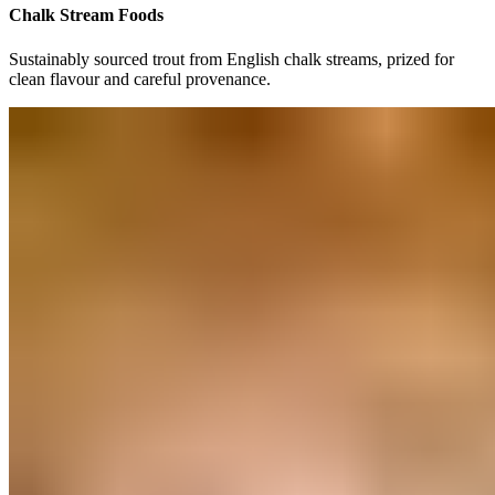
Chalk Stream Foods​​​​‌ ‍ ​‍​‍‌‍ ‌ ​‍‌‍‍‌‌‍‌ ‌‍‍‌‌‍ ‍​‍​‍​ ‍‍​‍​‍‌ ​ ‌‍​‌‌‍ ‍‌‍‍‌‌ ‌​‌ ‍‌​‍ ‍‌‍‍‌‌‍ ​‍​‍​‍ ​​‍​‍‌‍‍​‌ ​‍‌‍‌‌‌‍‌‍​‍​‍​ ‍‍​‍​‍‌‍‍​‌ ‌​‌ ‌​‌ ​​‌ ​ ​ ‍‍​‍ ​‍ ‌‍ ​​‍ ‌‌‍​‌‌‍ ‍‌‍‌​​‍ ‌‌ ​‍​‍ ‌‌‍‍​‌‍ ‌ ‌​‌‍‌‌‌‍ ​‌ ​ ​‍ ‌‌ ​ ‌ ‌​‌ ‌‌‌‍‌​‌‍‍‌‌‍ ​‍ ‍‌ ‌‍‌‍‌‌‌ ​‍‌‍​ ‌‍‌‌‌‍ ​​‍ ‍‌‍​‌‌ ​​‌ ​​​‍ ‌‍‍‌‌‍ ‍‌ ‌​‌‍‌‌‌‍ ‍‌ ‌​​‍ ‌‍‌‌‌‍‌​‌‍‍‌‌ ‌​​‍ ‌‍ ‌‌‍ ‌‍‌​‌‍‌‌​ ‌‌ ​​‌ ​‍‌‍‌‌‌ ​ ‌‍‌‌‌‍ ‍‌ ‌​‌‍​‌‌ ‌​‌‍‍‌‌‍ ‌‍ ‍​ ‍ ‌‍‍‌‌‍‌​​ ‌‌‍​‍​ ‌‌‌‍‌‌​ ‌ ‌‍​‌​ ​​​ ‍​‌‍​‌​‍ ‌‌‍‌​​ ‍‌‌‍​ ​ ‌‌​‍ ‌​ ‌​‌‍‌‌​ ‍‌​ ‌ ​‍ ‌‌‍​‍​ ​‍​ ‌‌‌‍​‌​‍ ‌​ ​‍​ ‌‌​ ​‌​ ‍‌​ ​‌​ ​‍‌‍​ ​ ​‍‌‍​ ‌‍​‌‌‍‌‍‌‍‌‌​ ‍ ‌ ‌​‌ ‍‌‌ ​​‌‍‌‌​ ‌‌‍‍​‌‍ ‌ ‌​‌‍‌‌‌‍ ​‌‌​ ‌‍‍‌‌ ‌​‌‍‌‌‌‌​​‌‍​‌‌‍‌ ‌‍‌‌​ ‍ ‌ ​​‌‍​‌‌ ‌​‌‍‍​​ ‌‌ ​​‌‍​‌‌‍‌ ‌‍‌‌‌​​‍‌ ‌‌‌‍‍‌‌‍ ​‌‍‌​‌‍‌‌‌ ​‍​‍‌‌​ ‌‌‌​​‍‌‌ ‌‍‍ ‌‍‌‌‌ ‍‌​‍‌‌​ ​ ‌​‌​​‍‌‌​ ​ ‌​‌​​‍‌‌​ ​‍​ ​‍​ ​ ‌‍​‍‌‍​‍​ ​‌‌‍​ ‌‍‌‌​ ‌‌‌‍‌‍‌‍​‌‌‍​‌​ ‌‍​ ‌‍​‍‌‌​ ​‍​ ​‍​‍‌‌​ ‌‌‌​‌​​‍ ‍‌ ​ ‌‍‌‌‌‍​ ‌ ‌​‌‍‍‌‌‍ ‌‍ ‍‌ ​ ​‍‌‌​ ‌‌‌​​‍‌‌ ‌‍‍ ‌‍‌‌‌ ‍‌​‍‌‌​ ​ ‌​‌​​‍‌‌​ ​ ‌​‌​​‍‌‌​ ​‍​ ​‍‌‍​ ​ ​ ‌‍​‍​ ‌ ‌‍‌‌​ ​​​ ​​‌‍‌​​ ‌ ​ ‍‌​ ‌ ‌‍​‌​‍‌‌​ ​‍​ ​‍​‍‌‌​ ‌‌‌​‌​​‍ ‍‌ ​ ‌‍‌‌‌‍​ ‌ ‌​‌‍‍‌‌‍ ‌‍ ‍‌​​ ‌‍ ‌‍ ‍‌ ‌​‌‍‌‌‌‍ ‍‌ ‌​​‍‌‌​ ‌‌‌​​‍‌‌ ‌‍‍ ‌‍‌‌‌ ‍‌​‍‌‌​ ​ ‌​‌​​‍‌‌​ ​ ‌​‌​​‍‌‌​ ​‍​ ​‍​ ‌​​ ‍​‌‍​‍​ ‌ ‌‍​‌​ ‌ ​ ‍​‌‍‌‌​ ‍‌‌‍​‍​ ‌​‌‍​ ​‍‌‌​ ​‍​ ​‍​‍‌‌​ ‌‌‌​‌​​‍ ‍‌ ‌​‌‍‍‌‌ ‌​‌‍ ​‌‍‌‌​ ‌‍​‍‌‍​‌‌ ​ ‌‍‌‌‌‌‌‌‌ ​‍‌‍ ​​ ‌‌‍‍​‌ ‌​‌ ‌​‌ ​​‌ ​ ​‍‌‌​ ​ ‌​​‌​‍‌‌​ ​‍‌​‌‍​‍‌‌​ ​‍‌​‌‍‌‍ ​​‍ ‌‌‍​‌‌‍ ‍‌‍‌​​‍ ‌‌ ​‍​‍ ‌‌‍‍​‌‍ ‌ ‌​‌‍‌‌‌‍ ​‌ ​ ​‍ ‌‌ ​ ‌ ‌​‌ ‌‌‌‍‌​‌‍‍‌‌‍ ​‍ ‍‌ ‌‍‌‍‌‌‌ ​‍‌‍​ ‌‍‌‌‌‍ ​​‍ ‍‌‍​‌‌ ​​‌ ​​​‍‌‍‌‍‍‌‌‍‌​​ ‌‌‍​‍​ ‌‌‌‍‌‌​ ‌ ‌‍​‌​ ​​​ ‍​‌‍​‌​‍ ‌‌‍‌​​ ‍‌‌‍​ ​ ‌‌​‍ ‌​ ‌​‌‍‌‌​ ‍‌​ ‌ ​‍ ‌‌‍​‍​ ​‍​ ‌‌‌‍​‌​‍ ‌​ ​‍​ ‌‌​ ​‌​ ‍‌​ ​‌​ ​‍‌‍​ ​ ​‍‌‍​ ‌‍​‌‌‍‌‍‌‍‌‌​‍‌‍‌ ‌​‌ ‍‌‌ ​​‌‍‌‌​ ‌‌‍‍​‌‍ ‌ ‌​‌‍‌‌‌‍ ​‌‌​ ‌‍‍‌‌ ‌​‌‍‌‌‌‌​​‌‍​‌‌‍‌ ‌‍‌‌​‍‌‍‌ ​​‌‍​‌‌ ‌​‌‍‍​​ ‌‌ ​​‌‍​‌‌‍‌ ‌‍‌‌‌​​‍‌ ‌‌‌‍‍‌‌‍ ​‌‍‌​‌‍‌‌‌ ​‍​‍‌‌​ ‌‌‌​​‍‌‌ ‌‍‍ ‌‍‌‌‌ ‍‌​‍‌‌​ ​ ‌​‌​​‍‌‌​ ​ ‌​‌​​‍‌‌​ ​‍​ ​‍​ ​ ‌‍​‍‌‍​‍​ ​‌‌‍​ ‌‍‌‌​ ‌‌‌‍‌‍‌‍​‌‌‍​‌​ ‌‍​ ‌‍​‍‌‌​ ​‍​ ​‍​‍‌‌​ ‌‌‌​‌​​‍ ‍‌ ​ ‌‍‌‌‌‍​ ‌ ‌​‌‍‍‌‌‍ ‌‍ ‍‌ ​ ​‍‌‌​ ‌‌‌​​‍‌‌ ‌‍‍ ‌‍‌‌‌ ‍‌​‍‌‌​ ​ ‌​‌​​‍‌‌​ ​ ‌​‌​​‍‌‌​ ​‍​ ​‍‌‍​ ​ ​ ‌‍​‍​ ‌ ‌‍‌‌​ ​​​ ​​‌‍‌​​ ‌ ​ ‍‌​ ‌ ‌‍​‌​‍‌‌​ ​‍​ ​‍​‍‌‌​ ‌‌‌​‌​​‍ ‍‌ ​ ‌‍‌‌‌‍​ ‌ ‌​‌‍‍‌‌‍ ‌‍ ‍‌​​ ‌‍ ‌‍ ‍‌ ‌​‌‍‌‌‌‍ ‍‌ ‌​​‍‌‌​ ‌‌‌​​‍‌‌ ‌‍‍ ‌‍‌‌‌ ‍‌​‍‌‌​ ​ ‌​‌​​‍‌‌​ ​ ‌​‌​​‍‌‌​ ​‍​ ​‍​ ‌​​ ‍​‌‍​‍​ ‌ ‌‍​‌​ ‌ ​ ‍​‌‍‌‌​ ‍‌‌‍​‍​ ‌​‌‍​ ​‍‌‌​ ​‍​ ​‍​‍‌‌​ ‌‌‌​‌​​‍ ‍‌ ‌​‌‍‍‌‌ ‌​‌‍ ​‌‍‌‌​‍‌‍‌ ​​‌‍‌‌‌ ​‍‌ ​ ‌ ​​‌‍‌‌‌‍​ ‌ ‌​‌‍‍‌‌ ‌‍‌‍‌‌​ ‌‌ ​​‌ ‌‌‌‍​‍‌‍ ​‌‍‍‌‌ ​ ‌‍‍​‌‍‌‌‌‍‌​​‍​‍‌ ‌
Sustainably sourced trout from English chalk streams, prized for
clean flavour and careful provenance. ​​​​‌ ‍ ​‍​‍‌‍ ‌ ​‍‌‍‍‌‌‍‌ ‌‍‍‌‌‍ ‍​‍​‍​ ‍‍​‍​‍‌ ​ ‌‍​‌‌‍ ‍‌‍‍‌‌ ‌​‌ ‍‌​‍ ‍‌‍‍‌‌‍ ​‍​‍​‍ ​​‍​‍‌‍‍​‌ ​‍‌‍‌‌‌‍‌‍​‍​‍​ ‍‍​‍​‍‌‍‍​‌ ‌​‌ ‌​‌ ​​‌ ​ ​ ‍‍​‍ ​‍ ‌‍ ​​‍ ‌‌‍​‌‌‍ ‍‌‍‌​​‍ ‌‌ ​‍​‍ ‌‌‍‍​‌‍ ‌ ‌​‌‍‌‌‌‍ ​‌ ​ ​‍ ‌‌ ​ ‌ ‌​‌ ‌‌‌‍‌​‌‍‍‌‌‍ ​‍ ‍‌ ‌‍‌‍‌‌‌ ​‍‌‍​ ‌‍‌‌‌‍ ​​‍ ‍‌‍​‌‌ ​​‌ ​​​‍ ‌‍‍‌‌‍ ‍‌ ‌​‌‍‌‌‌‍ ‍‌ ‌​​‍ ‌‍‌‌‌‍‌​‌‍‍‌‌ ‌​​‍ ‌‍ ‌‌‍ ‌‍‌​‌‍‌‌​ ‌‌ ​​‌ ​‍‌‍‌‌‌ ​ ‌‍‌‌‌‍ ‍‌ ‌​‌‍​‌‌ ‌​‌‍‍‌‌‍ ‌‍ ‍​ ‍ ‌‍‍‌‌‍‌​​ ‌‌‍​‍​ ‌‌‌‍‌‌​ ‌ ‌‍​‌​ ​​​ ‍​‌‍​‌​‍ ‌‌‍‌​​ ‍‌‌‍​ ​ ‌‌​‍ ‌​ ‌​‌‍‌‌​ ‍‌​ ‌ ​‍ ‌‌‍​‍​ ​‍​ ‌‌‌‍​‌​‍ ‌​ ​‍​ ‌‌​ ​‌​ ‍‌​ ​‌​ ​‍‌‍​ ​ ​‍‌‍​ ‌‍​‌‌‍‌‍‌‍‌‌​ ‍ ‌ ‌​‌ ‍‌‌ ​​‌‍‌‌​ ‌‌‍‍​‌‍ ‌ ‌​‌‍‌‌‌‍ ​‌‌​ ‌‍‍‌‌ ‌​‌‍‌‌‌‌​​‌‍​‌‌‍‌ ‌‍‌‌​ ‍ ‌ ​​‌‍​‌‌ ‌​‌‍‍​​ ‌‌ ​​‌‍​‌‌‍‌ ‌‍‌‌‌​​‍‌ ‌‌‌‍‍‌‌‍ ​‌‍‌​‌‍‌‌‌ ​‍​‍‌‌​ ‌‌‌​​‍‌‌ ‌‍‍ ‌‍‌‌‌ ‍‌​‍‌‌​ ​ ‌​‌​​‍‌‌​ ​ ‌​‌​​‍‌‌​ ​‍​ ​‍​ ​ ‌‍​‍‌‍​‍​ ​‌‌‍​ ‌‍‌‌​ ‌‌‌‍‌‍‌‍​‌‌‍​‌​ ‌‍​ ‌‍​‍‌‌​ ​‍​ ​‍​‍‌‌​ ‌‌‌​‌​​‍ ‍‌ ​ ‌‍‌‌‌‍​ ‌ ‌​‌‍‍‌‌‍ ‌‍ ‍‌ ​ ​‍‌‌​ ‌‌‌​​‍‌‌ ‌‍‍ ‌‍‌‌‌ ‍‌​‍‌‌​ ​ ‌​‌​​‍‌‌​ ​ ‌​‌​​‍‌‌​ ​‍​ ​‍‌‍​ ​ ​ ‌‍​‍​ ‌ ‌‍‌‌​ ​​​ ​​‌‍‌​​ ‌ ​ ‍‌​ ‌ ‌‍​‌​‍‌‌​ ​‍​ ​‍​‍‌‌​ ‌‌‌​‌​​‍ ‍‌ ​ ‌‍‌‌‌‍​ ‌ ‌​‌‍‍‌‌‍ ‌‍ ‍‌​​ ‌‍ ‌‍ ‍‌ ‌​‌‍‌‌‌‍ ‍‌ ‌​​‍‌‌​ ‌‌‌​​‍‌‌ ‌‍‍ ‌‍‌‌‌ ‍‌​‍‌‌​ ​ ‌​‌​​‍‌‌​ ​ ‌​‌​​‍‌‌​ ​‍​ ​‍​ ‌​​ ‍​‌‍​‍​ ‌ ‌‍​‌​ ‌ ​ ‍​‌‍‌‌​ ‍‌‌‍​‍​ ‌​‌‍​ ​‍‌‌​ ​‍​ ​‍​‍‌‌​ ‌‌‌​‌​​‍ ‍‌‍‌‌‌ ‍​‌‍​ ‌‍‌‌‌ ​‍‌ ​​‌ ‌​​ ‌‍​‍‌‍​‌‌ ​ ‌‍‌‌‌‌‌‌‌ ​‍‌‍ ​​ ‌‌‍‍​‌ ‌​‌ ‌​‌ ​​‌ ​ ​‍‌‌​ ​ ‌​​‌​‍‌‌​ ​‍‌​‌‍​‍‌‌​ ​‍‌​‌‍‌‍ ​​‍ ‌‌‍​‌‌‍ ‍‌‍‌​​‍ ‌‌ ​‍​‍ ‌‌‍‍​‌‍ ‌ ‌​‌‍‌‌‌‍ ​‌ ​ ​‍ ‌‌ ​ ‌ ‌​‌ ‌‌‌‍‌​‌‍‍‌‌‍ ​‍ ‍‌ ‌‍‌‍‌‌‌ ​‍‌‍​ ‌‍‌‌‌‍ ​​‍ ‍‌‍​‌‌ ​​‌ ​​​‍‌‍‌‍‍‌‌‍‌​​ ‌‌‍​‍​ ‌‌‌‍‌‌​ ‌ ‌‍​‌​ ​​​ ‍​‌‍​‌​‍ ‌‌‍‌​​ ‍‌‌‍​ ​ ‌‌​‍ ‌​ ‌​‌‍‌‌​ ‍‌​ ‌ ​‍ ‌‌‍​‍​ ​‍​ ‌‌‌‍​‌​‍ ‌​ ​‍​ ‌‌​ ​‌​ ‍‌​ ​‌​ ​‍‌‍​ ​ ​‍‌‍​ ‌‍​‌‌‍‌‍‌‍‌‌​‍‌‍‌ ‌​‌ ‍‌‌ ​​‌‍‌‌​ ‌‌‍‍​‌‍ ‌ ‌​‌‍‌‌‌‍ ​‌‌​ ‌‍‍‌‌ ‌​‌‍‌‌‌‌​​‌‍​‌‌‍‌ ‌‍‌‌​‍‌‍‌ ​​‌‍​‌‌ ‌​‌‍‍​​ ‌‌ ​​‌‍​‌‌‍‌ ‌‍‌‌‌​​‍‌ ‌‌‌‍‍‌‌‍ ​‌‍‌​‌‍‌‌‌ ​‍​‍‌‌​ ‌‌‌​​‍‌‌ ‌‍‍ ‌‍‌‌‌ ‍‌​‍‌‌​ ​ ‌​‌​​‍‌‌​ ​ ‌​‌​​‍‌‌​ ​‍​ ​‍​ ​ ‌‍​‍‌‍​‍​ ​‌‌‍​ ‌‍‌‌​ ‌‌‌‍‌‍‌‍​‌‌‍​‌​ ‌‍​ ‌‍​‍‌‌​ ​‍​ ​‍​‍‌‌​ ‌‌‌​‌​​‍ ‍‌ ​ ‌‍‌‌‌‍​ ‌ ‌​‌‍‍‌‌‍ ‌‍ ‍‌ ​ ​‍‌‌​ ‌‌‌​​‍‌‌ ‌‍‍ ‌‍‌‌‌ ‍‌​‍‌‌​ ​ ‌​‌​​‍‌‌​ ​ ‌​‌​​‍‌‌​ ​‍​ ​‍‌‍​ ​ ​ ‌‍​‍​ ‌ ‌‍‌‌​ ​​​ ​​‌‍‌​​ ‌ ​ ‍‌​ ‌ ‌‍​‌​‍‌‌​ ​‍​ ​‍​‍‌‌​ ‌‌‌​‌​​‍ ‍‌ ​ ‌‍‌‌‌‍​ ‌ ‌​‌‍‍‌‌‍ ‌‍ ‍‌​​ ‌‍ ‌‍ ‍‌ ‌​‌‍‌‌‌‍ ‍‌ ‌​​‍‌‌​ ‌‌‌​​‍‌‌ ‌‍‍ ‌‍‌‌‌ ‍‌​‍‌‌​ ​ ‌​‌​​‍‌‌​ ​ ‌​‌​​‍‌‌​ ​‍​ ​‍​ ‌​​ ‍​‌‍​‍​ ‌ ‌‍​‌​ ‌ ​ ‍​‌‍‌‌​ ‍‌‌‍​‍​ ‌​‌‍​ ​‍‌‌​ ​‍​ ​‍​‍‌‌​ ‌‌‌​‌​​‍ ‍‌‍‌‌‌ ‍​‌‍​ ‌‍‌‌‌ ​‍‌ ​​‌ ‌​​‍‌‍‌ ​​‌‍‌‌‌ ​‍‌ ​ ‌ ​​‌‍‌‌‌‍​ ‌ ‌​‌‍‍‌‌ ‌‍‌‍‌‌​ ‌‌ ​​‌ ‌‌‌‍​‍‌‍ ​‌‍‍‌‌ ​ ‌‍‍​‌‍‌‌‌‍‌​​‍​‍‌ ‌