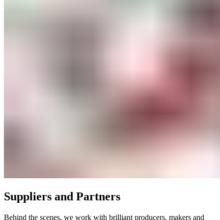
Suppliers and Partners​​​​‌ ‍ ​‍​‍‌‍ ‌ ​‍‌‍‍‌‌‍‌ ‌‍‍‌‌‍ ‍​‍​‍​ ‍‍​‍​‍‌ ​ ‌‍​‌‌‍ ‍‌‍‍‌‌ ‌​‌ ‍‌​‍ ‍‌‍‍‌‌‍ ​‍​‍​‍ ​​‍​‍‌‍‍​‌ ​‍‌‍‌‌‌‍‌‍​‍​‍​ ‍‍​‍​‍‌‍‍​‌ ‌​‌ ‌​‌ ​​‌ ​ ​ ‍‍​‍ ​‍ ‌‍ ​​‍ ‌‌‍​‌‌‍ ‍‌‍‌​​‍ ‌‌ ​‍​‍ ‌‌‍‍​‌‍ ‌ ‌​‌‍‌‌‌‍ ​‌ ​ ​‍ ‌‌ ​ ‌ ‌​‌ ‌‌‌‍‌​‌‍‍‌‌‍ ​‍ ‍‌ ‌‍‌‍‌‌‌ ​‍‌‍​ ‌‍‌‌‌‍ ​​‍ ‍‌‍​‌‌ ​​‌ ​​​‍ ‌‍‍‌‌‍ ‍‌ ‌​‌‍‌‌‌‍ ‍‌ ‌​​‍ ‌‍‌‌‌‍‌​‌‍‍‌‌ ‌​​‍ ‌‍ ‌‌‍ ‌‍‌​‌‍‌‌​ ‌‌ ​​‌ ​‍‌‍‌‌‌ ​ ‌‍‌‌‌‍ ‍‌ ‌​‌‍​‌‌ ‌​‌‍‍‌‌‍ ‌‍ ‍​ ‍ ‌‍‍‌‌‍‌​​ ‌‌‍​‍​ ‌‌‌‍‌‌​ ‌ ‌‍​‌​ ​​​ ‍​‌‍​‌​‍ ‌‌‍‌​​ ‍‌‌‍​ ​ ‌‌​‍ ‌​ ‌​‌‍‌‌​ ‍‌​ ‌ ​‍ ‌‌‍​‍​ ​‍​ ‌‌‌‍​‌​‍ ‌​ ​‍​ ‌‌​ ​‌​ ‍‌​ ​‌​ ​‍‌‍​ ​ ​‍‌‍​ ‌‍​‌‌‍‌‍‌‍‌‌​ ‍ ‌ ‌​‌ ‍‌‌ ​​‌‍‌‌​ ‌‌‍‍​‌‍ ‌ ‌​‌‍‌‌‌‍ ​‌‌​ ‌‍‍‌‌ ‌​‌‍‌‌‌‌​​‌‍​‌‌‍‌ ‌‍‌‌​ ‍ ‌ ​​‌‍​‌‌ ‌​‌‍‍​​ ‌‌ ​​‌‍​‌‌‍‌ ‌‍‌‌‌​​‍‌ ‌‌‌‍‍‌‌‍ ​‌‍‌​‌‍‌‌‌ ​‍​‍‌‌​ ‌‌‌​​‍‌‌ ‌‍‍ ‌‍‌‌‌ ‍‌​‍‌‌​ ​ ‌​‌​​‍‌‌​ ​ ‌​‌​​‍‌‌​ ​‍​ ​‍​ ​ ‌‍​‍‌‍​‍​ ​‌‌‍​ ‌‍‌‌​ ‌‌‌‍‌‍‌‍​‌‌‍​‌​ ‌‍​ ‌‍​‍‌‌​ ​‍​ ​‍​‍‌‌​ ‌‌‌​‌​​‍ ‍‌‍‍​‌‍‌‌‌‍​‌‌‍‌​‌‍‍‌‌‍ ‍‌‍‌ ​ ‌‍​‍‌‍​‌‌ ​ ‌‍‌‌‌‌‌‌‌ ​‍‌‍ ​​ ‌‌‍‍​‌ ‌​‌ ‌​‌ ​​‌ ​ ​‍‌‌​ ​ ‌​​‌​‍‌‌​ ​‍‌​‌‍​‍‌‌​ ​‍‌​‌‍‌‍ ​​‍ ‌‌‍​‌‌‍ ‍‌‍‌​​‍ ‌‌ ​‍​‍ ‌‌‍‍​‌‍ ‌ ‌​‌‍‌‌‌‍ ​‌ ​ ​‍ ‌‌ ​ ‌ ‌​‌ ‌‌‌‍‌​‌‍‍‌‌‍ ​‍ ‍‌ ‌‍‌‍‌‌‌ ​‍‌‍​ ‌‍‌‌‌‍ ​​‍ ‍‌‍​‌‌ ​​‌ ​​​‍‌‍‌‍‍‌‌‍‌​​ ‌‌‍​‍​ ‌‌‌‍‌‌​ ‌ ‌‍​‌​ ​​​ ‍​‌‍​‌​‍ ‌‌‍‌​​ ‍‌‌‍​ ​ ‌‌​‍ ‌​ ‌​‌‍‌‌​ ‍‌​ ‌ ​‍ ‌‌‍​‍​ ​‍​ ‌‌‌‍​‌​‍ ‌​ ​‍​ ‌‌​ ​‌​ ‍‌​ ​‌​ ​‍‌‍​ ​ ​‍‌‍​ ‌‍​‌‌‍‌‍‌‍‌‌​‍‌‍‌ ‌​‌ ‍‌‌ ​​‌‍‌‌​ ‌‌‍‍​‌‍ ‌ ‌​‌‍‌‌‌‍ ​‌‌​ ‌‍‍‌‌ ‌​‌‍‌‌‌‌​​‌‍​‌‌‍‌ ‌‍‌‌​‍‌‍‌ ​​‌‍​‌‌ ‌​‌‍‍​​ ‌‌ ​​‌‍​‌‌‍‌ ‌‍‌‌‌​​‍‌ ‌‌‌‍‍‌‌‍ ​‌‍‌​‌‍‌‌‌ ​‍​‍‌‌​ ‌‌‌​​‍‌‌ ‌‍‍ ‌‍‌‌‌ ‍‌​‍‌‌​ ​ ‌​‌​​‍‌‌​ ​ ‌​‌​​‍‌‌​ ​‍​ ​‍​ ​ ‌‍​‍‌‍​‍​ ​‌‌‍​ ‌‍‌‌​ ‌‌‌‍‌‍‌‍​‌‌‍​‌​ ‌‍​ ‌‍​‍‌‌​ ​‍​ ​‍​‍‌‌​ ‌‌‌​‌​​‍ ‍‌‍‍​‌‍‌‌‌‍​‌‌‍‌​‌‍‍‌‌‍ ‍‌‍‌ ​‍‌‍‌ ​​‌‍‌‌‌ ​‍‌ ​ ‌ ​​‌‍‌‌‌‍​ ‌ ‌​‌‍‍‌‌ ‌‍‌‍‌‌​ ‌‌ ​​‌ ‌‌‌‍​‍‌‍ ​‌‍‍‌‌ ​ ‌‍‍​‌‍‌‌‌‍‌​​‍​‍‌ ‌
Behind the scenes, we work with brilliant producers, makers and