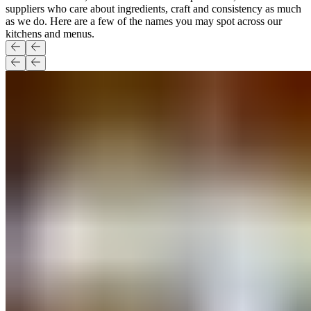
suppliers who care about ingredients, craft and consistency as much
as we do. Here are a few of the names you may spot across our
kitchens and menus.​​​​‌ ‍ ​‍​‍‌‍ ‌ ​‍‌‍‍‌‌‍‌ ‌‍‍‌‌‍ ‍​‍​‍​ ‍‍​‍​‍‌ ​ ‌‍​‌‌‍ ‍‌‍‍‌‌ ‌​‌ ‍‌​‍ ‍‌‍‍‌‌‍ ​‍​‍​‍ ​​‍​‍‌‍‍​‌ ​‍‌‍‌‌‌‍‌‍​‍​‍​ ‍‍​‍​‍‌‍‍​‌ ‌​‌ ‌​‌ ​​‌ ​ ​ ‍‍​‍ ​‍ ‌‍ ​​‍ ‌‌‍​‌‌‍ ‍‌‍‌​​‍ ‌‌ ​‍​‍ ‌‌‍‍​‌‍ ‌ ‌​‌‍‌‌‌‍ ​‌ ​ ​‍ ‌‌ ​ ‌ ‌​‌ ‌‌‌‍‌​‌‍‍‌‌‍ ​‍ ‍‌ ‌‍‌‍‌‌‌ ​‍‌‍​ ‌‍‌‌‌‍ ​​‍ ‍‌‍​‌‌ ​​‌ ​​​‍ ‌‍‍‌‌‍ ‍‌ ‌​‌‍‌‌‌‍ ‍‌ ‌​​‍ ‌‍‌‌‌‍‌​‌‍‍‌‌ ‌​​‍ ‌‍ ‌‌‍ ‌‍‌​‌‍‌‌​ ‌‌ ​​‌ ​‍‌‍‌‌‌ ​ ‌‍‌‌‌‍ ‍‌ ‌​‌‍​‌‌ ‌​‌‍‍‌‌‍ ‌‍ ‍​ ‍ ‌‍‍‌‌‍‌​​ ‌‌‍​‍​ ‌‌‌‍‌‌​ ‌ ‌‍​‌​ ​​​ ‍​‌‍​‌​‍ ‌‌‍‌​​ ‍‌‌‍​ ​ ‌‌​‍ ‌​ ‌​‌‍‌‌​ ‍‌​ ‌ ​‍ ‌‌‍​‍​ ​‍​ ‌‌‌‍​‌​‍ ‌​ ​‍​ ‌‌​ ​‌​ ‍‌​ ​‌​ ​‍‌‍​ ​ ​‍‌‍​ ‌‍​‌‌‍‌‍‌‍‌‌​ ‍ ‌ ‌​‌ ‍‌‌ ​​‌‍‌‌​ ‌‌‍‍​‌‍ ‌ ‌​‌‍‌‌‌‍ ​‌‌​ ‌‍‍‌‌ ‌​‌‍‌‌‌‌​​‌‍​‌‌‍‌ ‌‍‌‌​ ‍ ‌ ​​‌‍​‌‌ ‌​‌‍‍​​ ‌‌ ​​‌‍​‌‌‍‌ ‌‍‌‌‌​​‍‌ ‌‌‌‍‍‌‌‍ ​‌‍‌​‌‍‌‌‌ ​‍​‍‌‌​ ‌‌‌​​‍‌‌ ‌‍‍ ‌‍‌‌‌ ‍‌​‍‌‌​ ​ ‌​‌​​‍‌‌​ ​ ‌​‌​​‍‌‌​ ​‍​ ​‍​ ​ ‌‍​‍‌‍​‍​ ​‌‌‍​ ‌‍‌‌​ ‌‌‌‍‌‍‌‍​‌‌‍​‌​ ‌‍​ ‌‍​‍‌‌​ ​‍​ ​‍​‍‌‌​ ‌‌‌​‌​​‍ ‍‌‍​‍‌‍ ‌‍‌​‌ ‍‌​ ‌‍​‍‌‍​‌‌ ​ ‌‍‌‌‌‌‌‌‌ ​‍‌‍ ​​ ‌‌‍‍​‌ ‌​‌ ‌​‌ ​​‌ ​ ​‍‌‌​ ​ ‌​​‌​‍‌‌​ ​‍‌​‌‍​‍‌‌​ ​‍‌​‌‍‌‍ ​​‍ ‌‌‍​‌‌‍ ‍‌‍‌​​‍ ‌‌ ​‍​‍ ‌‌‍‍​‌‍ ‌ ‌​‌‍‌‌‌‍ ​‌ ​ ​‍ ‌‌ ​ ‌ ‌​‌ ‌‌‌‍‌​‌‍‍‌‌‍ ​‍ ‍‌ ‌‍‌‍‌‌‌ ​‍‌‍​ ‌‍‌‌‌‍ ​​‍ ‍‌‍​‌‌ ​​‌ ​​​‍‌‍‌‍‍‌‌‍‌​​ ‌‌‍​‍​ ‌‌‌‍‌‌​ ‌ ‌‍​‌​ ​​​ ‍​‌‍​‌​‍ ‌‌‍‌​​ ‍‌‌‍​ ​ ‌‌​‍ ‌​ ‌​‌‍‌‌​ ‍‌​ ‌ ​‍ ‌‌‍​‍​ ​‍​ ‌‌‌‍​‌​‍ ‌​ ​‍​ ‌‌​ ​‌​ ‍‌​ ​‌​ ​‍‌‍​ ​ ​‍‌‍​ ‌‍​‌‌‍‌‍‌‍‌‌​‍‌‍‌ ‌​‌ ‍‌‌ ​​‌‍‌‌​ ‌‌‍‍​‌‍ ‌ ‌​‌‍‌‌‌‍ ​‌‌​ ‌‍‍‌‌ ‌​‌‍‌‌‌‌​​‌‍​‌‌‍‌ ‌‍‌‌​‍‌‍‌ ​​‌‍​‌‌ ‌​‌‍‍​​ ‌‌ ​​‌‍​‌‌‍‌ ‌‍‌‌‌​​‍‌ ‌‌‌‍‍‌‌‍ ​‌‍‌​‌‍‌‌‌ ​‍​‍‌‌​ ‌‌‌​​‍‌‌ ‌‍‍ ‌‍‌‌‌ ‍‌​‍‌‌​ ​ ‌​‌​​‍‌‌​ ​ ‌​‌​​‍‌‌​ ​‍​ ​‍​ ​ ‌‍​‍‌‍​‍​ ​‌‌‍​ ‌‍‌‌​ ‌‌‌‍‌‍‌‍​‌‌‍​‌​ ‌‍​ ‌‍​‍‌‌​ ​‍​ ​‍​‍‌‌​ ‌‌‌​‌​​‍ ‍‌‍​‍‌‍ ‌‍‌​‌ ‍‌​‍‌‍‌ ​​‌‍‌‌‌ ​‍‌ ​ ‌ ​​‌‍‌‌‌‍​ ‌ ‌​‌‍‍‌‌ ‌‍‌‍‌‌​ ‌‌ ​​‌ ‌‌‌‍​‍‌‍ ​‌‍‍‌‌ ​ ‌‍‍​‌‍‌‌‌‍‌​​‍​‍‌ ‌