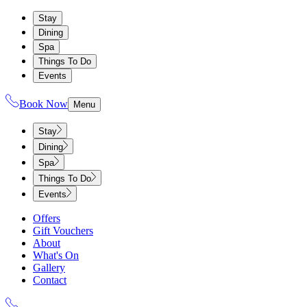
Stay
Dining
Spa
Things To Do
Events
Book Now
Menu
Stay
Dining
Spa
Things To Do
Events
Offers
Gift Vouchers
About
What's On
Gallery
Contact