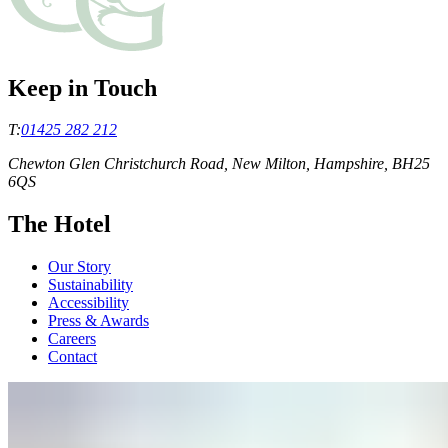
Keep in Touch
T:
01425 282 212
Chewton Glen Christchurch Road, New Milton, Hampshire, BH25
6QS
The Hotel
Our Story
Sustainability
Accessibility
Press & Awards
Careers
Contact