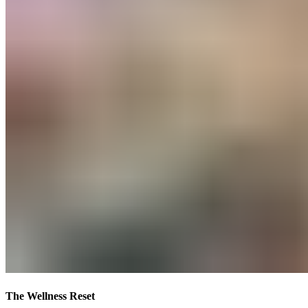
The Wellness Reset​​​​‌ ‍ ​‍​‍‌‍ ‌ ​‍‌‍‍‌‌‍‌ ‌‍‍‌‌‍ ‍​‍​‍​ ‍‍​‍​‍‌ ​ ‌‍​‌‌‍ ‍‌‍‍‌‌ ‌​‌ ‍‌​‍ ‍‌‍‍‌‌‍ ​‍​‍​‍ ​​‍​‍‌‍‍​‌ ​‍‌‍‌‌‌‍‌‍​‍​‍​ ‍‍​‍​‍‌‍‍​‌ ‌​‌ ‌​‌ ​​‌ ​ ​ ‍‍​‍ ​‍ ‌‍ ​​‍ ‌‌‍​‌‌‍ ‍‌‍‌​​‍ ‌‌ ​‍​‍ ‌‌‍‍​‌‍ ‌ ‌​‌‍‌‌‌‍ ​‌ ​ ​‍ ‌‌ ​ ‌ ‌​‌ ‌‌‌‍‌​‌‍‍‌‌‍ ​‍ ‍‌ ‌‍‌‍‌‌‌ ​‍‌‍​ ‌‍‌‌‌‍ ​​‍ ‍‌‍​‌‌ ​​‌ ​​​‍ ‌‍‍‌‌‍ ‍‌ ‌​‌‍‌‌‌‍ ‍‌ ‌​​‍ ‌‍‌‌‌‍‌​‌‍‍‌‌ ‌​​‍ ‌‍ ‌‌‍ ‌‍‌​‌‍‌‌​ ‌‌ ​​‌ ​‍‌‍‌‌‌ ​ ‌‍‌‌‌‍ ‍‌ ‌​‌‍​‌‌ ‌​‌‍‍‌‌‍ ‌‍ ‍​ ‍ ‌‍‍‌‌‍‌​​ ‌​ ‍‌​ ​‌​ ‌‍​ ‌‍​ ‍‌‌‍‌​‌‍​‌​ ​​​‍ ‌​ ‌‍‌‍​ ‌‍​ ‌‍​ ​‍ ‌​ ‌​​ ‍‌​ ‌​​ ‌‍​‍ ‌‌‍​‌​ ​‍​ ‌ ​ ‌​​‍ ‌‌‍​‌‌‍​ ‌‍​‍​ ‍‌‌‍​‍​ ​ ‌‍‌‌‌‍​ ​ ​ ‌‍‌​​ ‌ ‌‍​ ​ ‍ ‌ ‌​‌ ‍‌‌ ​​‌‍‌‌​ ‌‌‍‍​‌‍ ‌ ‌​‌‍‌‌‌‍ ​‌‌​ ‌‍‍‌‌ ‌​‌‍‌‌‌‌​​‌‍​‌‌‍‌ ‌‍‌‌​ ‍ ‌ ​​‌‍​‌‌ ‌​‌‍‍​​ ‌‌ ​​‌‍​‌‌‍‌ ‌‍‌‌‌​​‍‌ ‌‌‌‍‍‌‌‍ ​‌‍‌​‌‍‌‌‌ ​‍​‍‌‌​ ‌‌‌​​‍‌‌ ‌‍‍ ‌‍‌‌‌ ‍‌​‍‌‌​ ​ ‌​‌​​‍‌‌​ ​ ‌​‌​​‍‌‌​ ​‍​ ​‍​ ‍​​ ​ ​ ‍​​ ‌ ​ ‍​​ ​‌​ ‌‍‌‍​ ‌‍‌‌​ ‌​​ ​‍‌‍​‌​‍‌‌​ ​‍​ ​‍​‍‌‌​ ‌‌‌​‌​​‍ ‍‌‍​ ‌‍ ‌‍ ‍‌ ‌​‌‍‌‌‌‍ ‍‌ ‌​​‍‌‌​ ‌‌‌​​‍‌‌ ‌‍‍ ‌‍‌‌‌ ‍‌​‍‌‌​ ​ ‌​‌​​‍‌‌​ ​ ‌​‌​​‍‌‌​ ​‍​ ​‍​ ‌ ‌‍‌‍​ ‌ ​ ​ ​ ‌​​ ‌​​ ‌‍​ ‍​​ ‍​​ ‍​​ ​‌​ ‌‌​‍‌‌​ ​‍​ ​‍​‍‌‌​ ‌‌‌​‌​​‍ ‍‌ ‌​‌‍‍‌‌ ‌​‌‍ ​‌‍‌‌​ ‌‍​‍‌‍​‌‌ ​ ‌‍‌‌‌‌‌‌‌ ​‍‌‍ ​​ ‌‌‍‍​‌ ‌​‌ ‌​‌ ​​‌ ​ ​‍‌‌​ ​ ‌​​‌​‍‌‌​ ​‍‌​‌‍​‍‌‌​ ​‍‌​‌‍‌‍ ​​‍ ‌‌‍​‌‌‍ ‍‌‍‌​​‍ ‌‌ ​‍​‍ ‌‌‍‍​‌‍ ‌ ‌​‌‍‌‌‌‍ ​‌ ​ ​‍ ‌‌ ​ ‌ ‌​‌ ‌‌‌‍‌​‌‍‍‌‌‍ ​‍ ‍‌ ‌‍‌‍‌‌‌ ​‍‌‍​ ‌‍‌‌‌‍ ​​‍ ‍‌‍​‌‌ ​​‌ ​​​‍‌‍‌‍‍‌‌‍‌​​ ‌​ ‍‌​ ​‌​ ‌‍​ ‌‍​ ‍‌‌‍‌​‌‍​‌​ ​​​‍ ‌​ ‌‍‌‍​ ‌‍​ ‌‍​ ​‍ ‌​ ‌​​ ‍‌​ ‌​​ ‌‍​‍ ‌‌‍​‌​ ​‍​ ‌ ​ ‌​​‍ ‌‌‍​‌‌‍​ ‌‍​‍​ ‍‌‌‍​‍​ ​ ‌‍‌‌‌‍​ ​ ​ ‌‍‌​​ ‌ ‌‍​ ​‍‌‍‌ ‌​‌ ‍‌‌ ​​‌‍‌‌​ ‌‌‍‍​‌‍ ‌ ‌​‌‍‌‌‌‍ ​‌‌​ ‌‍‍‌‌ ‌​‌‍‌‌‌‌​​‌‍​‌‌‍‌ ‌‍‌‌​‍‌‍‌ ​​‌‍​‌‌ ‌​‌‍‍​​ ‌‌ ​​‌‍​‌‌‍‌ ‌‍‌‌‌​​‍‌ ‌‌‌‍‍‌‌‍ ​‌‍‌​‌‍‌‌‌ ​‍​‍‌‌​ ‌‌‌​​‍‌‌ ‌‍‍ ‌‍‌‌‌ ‍‌​‍‌‌​ ​ ‌​‌​​‍‌‌​ ​ ‌​‌​​‍‌‌​ ​‍​ ​‍​ ‍​​ ​ ​ ‍​​ ‌ ​ ‍​​ ​‌​ ‌‍‌‍​ ‌‍‌‌​ ‌​​ ​‍‌‍​‌​‍‌‌​ ​‍​ ​‍​‍‌‌​ ‌‌‌​‌​​‍ ‍‌‍​ ‌‍ ‌‍ ‍‌ ‌​‌‍‌‌‌‍ ‍‌ ‌​​‍‌‌​ ‌‌‌​​‍‌‌ ‌‍‍ ‌‍‌‌‌ ‍‌​‍‌‌​ ​ ‌​‌​​‍‌‌​ ​ ‌​‌​​‍‌‌​ ​‍​ ​‍​ ‌ ‌‍‌‍​ ‌ ​ ​ ​ ‌​​ ‌​​ ‌‍​ ‍​​ ‍​​ ‍​​ ​‌​ ‌‌​‍‌‌​ ​‍​ ​‍​‍‌‌​ ‌‌‌​‌​​‍ ‍‌ ‌​‌‍‍‌‌ ‌​‌‍ ​‌‍‌‌​‍‌‍‌ ​​‌‍‌‌‌ ​‍‌ ​ ‌ ​​‌‍‌‌‌‍​ ‌ ‌​‌‍‍‌‌ ‌‍‌‍‌‌​ ‌‌ ​​‌ ‌‌‌‍​‍‌‍ ​‌‍‍‌‌ ​ ‌‍‍​‌‍‌‌‌‍‌​​‍​‍‌ ‌