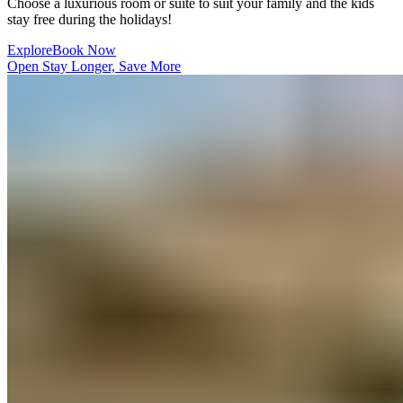
Choose a luxurious room or suite to suit your family and the kids
stay free during the holidays!​​​​‌ ‍ ​‍​‍‌‍ ‌ ​‍‌‍‍‌‌‍‌ ‌‍‍‌‌‍ ‍​‍​‍​ ‍‍​‍​‍‌ ​ ‌‍​‌‌‍ ‍‌‍‍‌‌ ‌​‌ ‍‌​‍ ‍‌‍‍‌‌‍ ​‍​‍​‍ ​​‍​‍‌‍‍​‌ ​‍‌‍‌‌‌‍‌‍​‍​‍​ ‍‍​‍​‍‌‍‍​‌ ‌​‌ ‌​‌ ​​‌ ​ ​ ‍‍​‍ ​‍ ‌‍ ​​‍ ‌‌‍​‌‌‍ ‍‌‍‌​​‍ ‌‌ ​‍​‍ ‌‌‍‍​‌‍ ‌ ‌​‌‍‌‌‌‍ ​‌ ​ ​‍ ‌‌ ​ ‌ ‌​‌ ‌‌‌‍‌​‌‍‍‌‌‍ ​‍ ‍‌ ‌‍‌‍‌‌‌ ​‍‌‍​ ‌‍‌‌‌‍ ​​‍ ‍‌‍​‌‌ ​​‌ ​​​‍ ‌‍‍‌‌‍ ‍‌ ‌​‌‍‌‌‌‍ ‍‌ ‌​​‍ ‌‍‌‌‌‍‌​‌‍‍‌‌ ‌​​‍ ‌‍ ‌‌‍ ‌‍‌​‌‍‌‌​ ‌‌ ​​‌ ​‍‌‍‌‌‌ ​ ‌‍‌‌‌‍ ‍‌ ‌​‌‍​‌‌ ‌​‌‍‍‌‌‍ ‌‍ ‍​ ‍ ‌‍‍‌‌‍‌​​ ‌​ ‍‌​ ​‌​ ‌‍​ ‌‍​ ‍‌‌‍‌​‌‍​‌​ ​​​‍ ‌​ ‌‍‌‍​ ‌‍​ ‌‍​ ​‍ ‌​ ‌​​ ‍‌​ ‌​​ ‌‍​‍ ‌‌‍​‌​ ​‍​ ‌ ​ ‌​​‍ ‌‌‍​‌‌‍​ ‌‍​‍​ ‍‌‌‍​‍​ ​ ‌‍‌‌‌‍​ ​ ​ ‌‍‌​​ ‌ ‌‍​ ​ ‍ ‌ ‌​‌ ‍‌‌ ​​‌‍‌‌​ ‌‌‍‍​‌‍ ‌ ‌​‌‍‌‌‌‍ ​‌‌​ ‌‍‍‌‌ ‌​‌‍‌‌‌‌​​‌‍​‌‌‍‌ ‌‍‌‌​ ‍ ‌ ​​‌‍​‌‌ ‌​‌‍‍​​ ‌‌ ​​‌‍​‌‌‍‌ ‌‍‌‌‌​​‍‌ ‌‌‌‍‍‌‌‍ ​‌‍‌​‌‍‌‌‌ ​‍​‍‌‌​ ‌‌‌​​‍‌‌ ‌‍‍ ‌‍‌‌‌ ‍‌​‍‌‌​ ​ ‌​‌​​‍‌‌​ ​ ‌​‌​​‍‌‌​ ​‍​ ​‍​ ‍​​ ​ ​ ‍​​ ‌ ​ ‍​​ ​‌​ ‌‍‌‍​ ‌‍‌‌​ ‌​​ ​‍‌‍​‌​‍‌‌​ ​‍​ ​‍​‍‌‌​ ‌‌‌​‌​​‍ ‍‌‍​ ‌‍ ‌‍ ‍‌ ‌​‌‍‌‌‌‍ ‍‌ ‌​​‍‌‌​ ‌‌‌​​‍‌‌ ‌‍‍ ‌‍‌‌‌ ‍‌​‍‌‌​ ​ ‌​‌​​‍‌‌​ ​ ‌​‌​​‍‌‌​ ​‍​ ​‍‌‍‌‍​ ​‍‌‍‌‌​ ​​​ ​​​ ​​​ ‌​‌‍​‍​ ‍​​ ‍‌​ ‌‌​ ​ ​‍‌‌​ ​‍​ ​‍​‍‌‌​ ‌‌‌​‌​​‍ ‍‌‍‌‌‌ ‍​‌‍​ ‌‍‌‌‌ ​‍‌ ​​‌ ‌​​ ‌‍​‍‌‍​‌‌ ​ ‌‍‌‌‌‌‌‌‌ ​‍‌‍ ​​ ‌‌‍‍​‌ ‌​‌ ‌​‌ ​​‌ ​ ​‍‌‌​ ​ ‌​​‌​‍‌‌​ ​‍‌​‌‍​‍‌‌​ ​‍‌​‌‍‌‍ ​​‍ ‌‌‍​‌‌‍ ‍‌‍‌​​‍ ‌‌ ​‍​‍ ‌‌‍‍​‌‍ ‌ ‌​‌‍‌‌‌‍ ​‌ ​ ​‍ ‌‌ ​ ‌ ‌​‌ ‌‌‌‍‌​‌‍‍‌‌‍ ​‍ ‍‌ ‌‍‌‍‌‌‌ ​‍‌‍​ ‌‍‌‌‌‍ ​​‍ ‍‌‍​‌‌ ​​‌ ​​​‍‌‍‌‍‍‌‌‍‌​​ ‌​ ‍‌​ ​‌​ ‌‍​ ‌‍​ ‍‌‌‍‌​‌‍​‌​ ​​​‍ ‌​ ‌‍‌‍​ ‌‍​ ‌‍​ ​‍ ‌​ ‌​​ ‍‌​ ‌​​ ‌‍​‍ ‌‌‍​‌​ ​‍​ ‌ ​ ‌​​‍ ‌‌‍​‌‌‍​ ‌‍​‍​ ‍‌‌‍​‍​ ​ ‌‍‌‌‌‍​ ​ ​ ‌‍‌​​ ‌ ‌‍​ ​‍‌‍‌ ‌​‌ ‍‌‌ ​​‌‍‌‌​ ‌‌‍‍​‌‍ ‌ ‌​‌‍‌‌‌‍ ​‌‌​ ‌‍‍‌‌ ‌​‌‍‌‌‌‌​​‌‍​‌‌‍‌ ‌‍‌‌​‍‌‍‌ ​​‌‍​‌‌ ‌​‌‍‍​​ ‌‌ ​​‌‍​‌‌‍‌ ‌‍‌‌‌​​‍‌ ‌‌‌‍‍‌‌‍ ​‌‍‌​‌‍‌‌‌ ​‍​‍‌‌​ ‌‌‌​​‍‌‌ ‌‍‍ ‌‍‌‌‌ ‍‌​‍‌‌​ ​ ‌​‌​​‍‌‌​ ​ ‌​‌​​‍‌‌​ ​‍​ ​‍​ ‍​​ ​ ​ ‍​​ ‌ ​ ‍​​ ​‌​ ‌‍‌‍​ ‌‍‌‌​ ‌​​ ​‍‌‍​‌​‍‌‌​ ​‍​ ​‍​‍‌‌​ ‌‌‌​‌​​‍ ‍‌‍​ ‌‍ ‌‍ ‍‌ ‌​‌‍‌‌‌‍ ‍‌ ‌​​‍‌‌​ ‌‌‌​​‍‌‌ ‌‍‍ ‌‍‌‌‌ ‍‌​‍‌‌​ ​ ‌​‌​​‍‌‌​ ​ ‌​‌​​‍‌‌​ ​‍​ ​‍‌‍‌‍​ ​‍‌‍‌‌​ ​​​ ​​​ ​​​ ‌​‌‍​‍​ ‍​​ ‍‌​ ‌‌​ ​ ​‍‌‌​ ​‍​ ​‍​‍‌‌​ ‌‌‌​‌​​‍ ‍‌‍‌‌‌ ‍​‌‍​ ‌‍‌‌‌ ​‍‌ ​​‌ ‌​​‍‌‍‌ ​​‌‍‌‌‌ ​‍‌ ​ ‌ ​​‌‍‌‌‌‍​ ‌ ‌​‌‍‍‌‌ ‌‍‌‍‌‌​ ‌‌ ​​‌ ‌‌‌‍​‍‌‍ ​‌‍‍‌‌ ​ ‌‍‍​‌‍‌‌‌‍‌​​‍​‍‌ ‌
Explore​​​​‌ ‍ ​‍​‍‌‍ ‌ ​‍‌‍‍‌‌‍‌ ‌‍‍‌‌‍ ‍​‍​‍​ ‍‍​‍​‍‌ ​ ‌‍​‌‌‍ ‍‌‍‍‌‌ ‌​‌ ‍‌​‍ ‍‌‍‍‌‌‍ ​‍​‍​‍ ​​‍​‍‌‍‍​‌ ​‍‌‍‌‌‌‍‌‍​‍​‍​ ‍‍​‍​‍‌‍‍​‌ ‌​‌ ‌​‌ ​​‌ ​ ​ ‍‍​‍ ​‍ ‌‍ ​​‍ ‌‌‍​‌‌‍ ‍‌‍‌​​‍ ‌‌ ​‍​‍ ‌‌‍‍​‌‍ ‌ ‌​‌‍‌‌‌‍ ​‌ ​ ​‍ ‌‌ ​ ‌ ‌​‌ ‌‌‌‍‌​‌‍‍‌‌‍ ​‍ ‍‌ ‌‍‌‍‌‌‌ ​‍‌‍​ ‌‍‌‌‌‍ ​​‍ ‍‌‍​‌‌ ​​‌ ​​​‍ ‌‍‍‌‌‍ ‍‌ ‌​‌‍‌‌‌‍ ‍‌ ‌​​‍ ‌‍‌‌‌‍‌​‌‍‍‌‌ ‌​​‍ ‌‍ ‌‌‍ ‌‍‌​‌‍‌‌​ ‌‌ ​​‌ ​‍‌‍‌‌‌ ​ ‌‍‌‌‌‍ ‍‌ ‌​‌‍​‌‌ ‌​‌‍‍‌‌‍ ‌‍ ‍​ ‍ ‌‍‍‌‌‍‌​​ ‌​ ‍‌​ ​‌​ ‌‍​ ‌‍​ ‍‌‌‍‌​‌‍​‌​ ​​​‍ ‌​ ‌‍‌‍​ ‌‍​ ‌‍​ ​‍ ‌​ ‌​​ ‍‌​ ‌​​ ‌‍​‍ ‌‌‍​‌​ ​‍​ ‌ ​ ‌​​‍ ‌‌‍​‌‌‍​ ‌‍​‍​ ‍‌‌‍​‍​ ​ ‌‍‌‌‌‍​ ​ ​ ‌‍‌​​ ‌ ‌‍​ ​ ‍ ‌ ‌​‌ ‍‌‌ ​​‌‍‌‌​ ‌‌‍‍​‌‍ ‌ ‌​‌‍‌‌‌‍ ​‌‌​ ‌‍‍‌‌ ‌​‌‍‌‌‌‌​​‌‍​‌‌‍‌ ‌‍‌‌​ ‍ ‌ ​​‌‍​‌‌ ‌​‌‍‍​​ ‌‌ ​​‌‍​‌‌‍‌ ‌‍‌‌‌​​‍‌ ‌‌‌‍‍‌‌‍ ​‌‍‌​‌‍‌‌‌ ​‍​‍‌‌​ ‌‌‌​​‍‌‌ ‌‍‍ ‌‍‌‌‌ ‍‌​‍‌‌​ ​ ‌​‌​​‍‌‌​ ​ ‌​‌​​‍‌‌​ ​‍​ ​‍​ ‍​​ ​ ​ ‍​​ ‌ ​ ‍​​ ​‌​ ‌‍‌‍​ ‌‍‌‌​ ‌​​ ​‍‌‍​‌​‍‌‌​ ​‍​ ​‍​‍‌‌​ ‌‌‌​‌​​‍ ‍‌‍​ ‌‍ ‌‍ ‍‌ ‌​‌‍‌‌‌‍ ‍‌ ‌​​‍‌‌​ ‌‌‌​​‍‌‌ ‌‍‍ ‌‍‌‌‌ ‍‌​‍‌‌​ ​ ‌​‌​​‍‌‌​ ​ ‌​‌​​‍‌‌​ ​‍​ ​‍‌‍‌‍​ ​‍‌‍‌‌​ ​​​ ​​​ ​​​ ‌​‌‍​‍​ ‍​​ ‍‌​ ‌‌​ ​ ​‍‌‌​ ​‍​ ​‍​‍‌‌​ ‌‌‌​‌​​‍ ‍‌ ​​‌ ​‍‌‍‍‌‌‍ ‌‌‍​‌‌ ​‍‌ ‍‌‌​​ ‌ ‌​‌‍​‌​‍ ‍‌‍ ​‌‍​‌‌‍​‍‌‍‌‌‌‍ ​​ ‌‍​‍‌‍​‌‌ ​ ‌‍‌‌‌‌‌‌‌ ​‍‌‍ ​​ ‌‌‍‍​‌ ‌​‌ ‌​‌ ​​‌ ​ ​‍‌‌​ ​ ‌​​‌​‍‌‌​ ​‍‌​‌‍​‍‌‌​ ​‍‌​‌‍‌‍ ​​‍ ‌‌‍​‌‌‍ ‍‌‍‌​​‍ ‌‌ ​‍​‍ ‌‌‍‍​‌‍ ‌ ‌​‌‍‌‌‌‍ ​‌ ​ ​‍ ‌‌ ​ ‌ ‌​‌ ‌‌‌‍‌​‌‍‍‌‌‍ ​‍ ‍‌ ‌‍‌‍‌‌‌ ​‍‌‍​ ‌‍‌‌‌‍ ​​‍ ‍‌‍​‌‌ ​​‌ ​​​‍‌‍‌‍‍‌‌‍‌​​ ‌​ ‍‌​ ​‌​ ‌‍​ ‌‍​ ‍‌‌‍‌​‌‍​‌​ ​​​‍ ‌​ ‌‍‌‍​ ‌‍​ ‌‍​ ​‍ ‌​ ‌​​ ‍‌​ ‌​​ ‌‍​‍ ‌‌‍​‌​ ​‍​ ‌ ​ ‌​​‍ ‌‌‍​‌‌‍​ ‌‍​‍​ ‍‌‌‍​‍​ ​ ‌‍‌‌‌‍​ ​ ​ ‌‍‌​​ ‌ ‌‍​ ​‍‌‍‌ ‌​‌ ‍‌‌ ​​‌‍‌‌​ ‌‌‍‍​‌‍ ‌ ‌​‌‍‌‌‌‍ ​‌‌​ ‌‍‍‌‌ ‌​‌‍‌‌‌‌​​‌‍​‌‌‍‌ ‌‍‌‌​‍‌‍‌ ​​‌‍​‌‌ ‌​‌‍‍​​ ‌‌ ​​‌‍​‌‌‍‌ ‌‍‌‌‌​​‍‌ ‌‌‌‍‍‌‌‍ ​‌‍‌​‌‍‌‌‌ ​‍​‍‌‌​ ‌‌‌​​‍‌‌ ‌‍‍ ‌‍‌‌‌ ‍‌​‍‌‌​ ​ ‌​‌​​‍‌‌​ ​ ‌​‌​​‍‌‌​ ​‍​ ​‍​ ‍​​ ​ ​ ‍​​ ‌ ​ ‍​​ ​‌​ ‌‍‌‍​ ‌‍‌‌​ ‌​​ ​‍‌‍​‌​‍‌‌​ ​‍​ ​‍​‍‌‌​ ‌‌‌​‌​​‍ ‍‌‍​ ‌‍ ‌‍ ‍‌ ‌​‌‍‌‌‌‍ ‍‌ ‌​​‍‌‌​ ‌‌‌​​‍‌‌ ‌‍‍ ‌‍‌‌‌ ‍‌​‍‌‌​ ​ ‌​‌​​‍‌‌​ ​ ‌​‌​​‍‌‌​ ​‍​ ​‍‌‍‌‍​ ​‍‌‍‌‌​ ​​​ ​​​ ​​​ ‌​‌‍​‍​ ‍​​ ‍‌​ ‌‌​ ​ ​‍‌‌​ ​‍​ ​‍​‍‌‌​ ‌‌‌​‌​​‍ ‍‌ ​​‌ ​‍‌‍‍‌‌‍ ‌‌‍​‌‌ ​‍‌ ‍‌‌​​ ‌ ‌​‌‍​‌​‍ ‍‌‍ ​‌‍​‌‌‍​‍‌‍‌‌‌‍ ​​‍‌‍‌ ​​‌‍‌‌‌ ​‍‌ ​ ‌ ​​‌‍‌‌‌‍​ ‌ ‌​‌‍‍‌‌ ‌‍‌‍‌‌​ ‌‌ ​​‌ ‌‌‌‍​‍‌‍ ​‌‍‍‌‌ ​ ‌‍‍​‌‍‌‌‌‍‌​​‍​‍‌ ‌
Book Now​​​​‌ ‍ ​‍​‍‌‍ ‌ ​‍‌‍‍‌‌‍‌ ‌‍‍‌‌‍ ‍​‍​‍​ ‍‍​‍​‍‌ ​ ‌‍​‌‌‍ ‍‌‍‍‌‌ ‌​‌ ‍‌​‍ ‍‌‍‍‌‌‍ ​‍​‍​‍ ​​‍​‍‌‍‍​‌ ​‍‌‍‌‌‌‍‌‍​‍​‍​ ‍‍​‍​‍‌‍‍​‌ ‌​‌ ‌​‌ ​​‌ ​ ​ ‍‍​‍ ​‍ ‌‍ ​​‍ ‌‌‍​‌‌‍ ‍‌‍‌​​‍ ‌‌ ​‍​‍ ‌‌‍‍​‌‍ ‌ ‌​‌‍‌‌‌‍ ​‌ ​ ​‍ ‌‌ ​ ‌ ‌​‌ ‌‌‌‍‌​‌‍‍‌‌‍ ​‍ ‍‌ ‌‍‌‍‌‌‌ ​‍‌‍​ ‌‍‌‌‌‍ ​​‍ ‍‌‍​‌‌ ​​‌ ​​​‍ ‌‍‍‌‌‍ ‍‌ ‌​‌‍‌‌‌‍ ‍‌ ‌​​‍ ‌‍‌‌‌‍‌​‌‍‍‌‌ ‌​​‍ ‌‍ ‌‌‍ ‌‍‌​‌‍‌‌​ ‌‌ ​​‌ ​‍‌‍‌‌‌ ​ ‌‍‌‌‌‍ ‍‌ ‌​‌‍​‌‌ ‌​‌‍‍‌‌‍ ‌‍ ‍​ ‍ ‌‍‍‌‌‍‌​​ ‌​ ‍‌​ ​‌​ ‌‍​ ‌‍​ ‍‌‌‍‌​‌‍​‌​ ​​​‍ ‌​ ‌‍‌‍​ ‌‍​ ‌‍​ ​‍ ‌​ ‌​​ ‍‌​ ‌​​ ‌‍​‍ ‌‌‍​‌​ ​‍​ ‌ ​ ‌​​‍ ‌‌‍​‌‌‍​ ‌‍​‍​ ‍‌‌‍​‍​ ​ ‌‍‌‌‌‍​ ​ ​ ‌‍‌​​ ‌ ‌‍​ ​ ‍ ‌ ‌​‌ ‍‌‌ ​​‌‍‌‌​ ‌‌‍‍​‌‍ ‌ ‌​‌‍‌‌‌‍ ​‌‌​ ‌‍‍‌‌ ‌​‌‍‌‌‌‌​​‌‍​‌‌‍‌ ‌‍‌‌​ ‍ ‌ ​​‌‍​‌‌ ‌​‌‍‍​​ ‌‌ ​​‌‍​‌‌‍‌ ‌‍‌‌‌​​‍‌ ‌‌‌‍‍‌‌‍ ​‌‍‌​‌‍‌‌‌ ​‍​‍‌‌​ ‌‌‌​​‍‌‌ ‌‍‍ ‌‍‌‌‌ ‍‌​‍‌‌​ ​ ‌​‌​​‍‌‌​ ​ ‌​‌​​‍‌‌​ ​‍​ ​‍​ ‍​​ ​ ​ ‍​​ ‌ ​ ‍​​ ​‌​ ‌‍‌‍​ ‌‍‌‌​ ‌​​ ​‍‌‍​‌​‍‌‌​ ​‍​ ​‍​‍‌‌​ ‌‌‌​‌​​‍ ‍‌‍​ ‌‍ ‌‍ ‍‌ ‌​‌‍‌‌‌‍ ‍‌ ‌​​‍‌‌​ ‌‌‌​​‍‌‌ ‌‍‍ ‌‍‌‌‌ ‍‌​‍‌‌​ ​ ‌​‌​​‍‌‌​ ​ ‌​‌​​‍‌‌​ ​‍​ ​‍‌‍‌‍​ ​‍‌‍‌‌​ ​​​ ​​​ ​​​ ‌​‌‍​‍​ ‍​​ ‍‌​ ‌‌​ ​ ​‍‌‌​ ​‍​ ​‍​‍‌‌​ ‌‌‌​‌​​‍ ‍‌ ​ ‌‍‌‌‌‍​ ‌‍ ‌‍ ‍‌‍‌​‌‍​‌‌ ​‍‌ ‍‌‌​​ ‌ ‌​‌‍​‌​‍ ‍‌‍ ​‌‍​‌‌‍​‍‌‍‌‌‌‍ ​​ ‌‍​‍‌‍​‌‌ ​ ‌‍‌‌‌‌‌‌‌ ​‍‌‍ ​​ ‌‌‍‍​‌ ‌​‌ ‌​‌ ​​‌ ​ ​‍‌‌​ ​ ‌​​‌​‍‌‌​ ​‍‌​‌‍​‍‌‌​ ​‍‌​‌‍‌‍ ​​‍ ‌‌‍​‌‌‍ ‍‌‍‌​​‍ ‌‌ ​‍​‍ ‌‌‍‍​‌‍ ‌ ‌​‌‍‌‌‌‍ ​‌ ​ ​‍ ‌‌ ​ ‌ ‌​‌ ‌‌‌‍‌​‌‍‍‌‌‍ ​‍ ‍‌ ‌‍‌‍‌‌‌ ​‍‌‍​ ‌‍‌‌‌‍ ​​‍ ‍‌‍​‌‌ ​​‌ ​​​‍‌‍‌‍‍‌‌‍‌​​ ‌​ ‍‌​ ​‌​ ‌‍​ ‌‍​ ‍‌‌‍‌​‌‍​‌​ ​​​‍ ‌​ ‌‍‌‍​ ‌‍​ ‌‍​ ​‍ ‌​ ‌​​ ‍‌​ ‌​​ ‌‍​‍ ‌‌‍​‌​ ​‍​ ‌ ​ ‌​​‍ ‌‌‍​‌‌‍​ ‌‍​‍​ ‍‌‌‍​‍​ ​ ‌‍‌‌‌‍​ ​ ​ ‌‍‌​​ ‌ ‌‍​ ​‍‌‍‌ ‌​‌ ‍‌‌ ​​‌‍‌‌​ ‌‌‍‍​‌‍ ‌ ‌​‌‍‌‌‌‍ ​‌‌​ ‌‍‍‌‌ ‌​‌‍‌‌‌‌​​‌‍​‌‌‍‌ ‌‍‌‌​‍‌‍‌ ​​‌‍​‌‌ ‌​‌‍‍​​ ‌‌ ​​‌‍​‌‌‍‌ ‌‍‌‌‌​​‍‌ ‌‌‌‍‍‌‌‍ ​‌‍‌​‌‍‌‌‌ ​‍​‍‌‌​ ‌‌‌​​‍‌‌ ‌‍‍ ‌‍‌‌‌ ‍‌​‍‌‌​ ​ ‌​‌​​‍‌‌​ ​ ‌​‌​​‍‌‌​ ​‍​ ​‍​ ‍​​ ​ ​ ‍​​ ‌ ​ ‍​​ ​‌​ ‌‍‌‍​ ‌‍‌‌​ ‌​​ ​‍‌‍​‌​‍‌‌​ ​‍​ ​‍​‍‌‌​ ‌‌‌​‌​​‍ ‍‌‍​ ‌‍ ‌‍ ‍‌ ‌​‌‍‌‌‌‍ ‍‌ ‌​​‍‌‌​ ‌‌‌​​‍‌‌ ‌‍‍ ‌‍‌‌‌ ‍‌​‍‌‌​ ​ ‌​‌​​‍‌‌​ ​ ‌​‌​​‍‌‌​ ​‍​ ​‍‌‍‌‍​ ​‍‌‍‌‌​ ​​​ ​​​ ​​​ ‌​‌‍​‍​ ‍​​ ‍‌​ ‌‌​ ​ ​‍‌‌​ ​‍​ ​‍​‍‌‌​ ‌‌‌​‌​​‍ ‍‌ ​ ‌‍‌‌‌‍​ ‌‍ ‌‍ ‍‌‍‌​‌‍​‌‌ ​‍‌ ‍‌‌​​ ‌ ‌​‌‍​‌​‍ ‍‌‍ ​‌‍​‌‌‍​‍‌‍‌‌‌‍ ​​‍‌‍‌ ​​‌‍‌‌‌ ​‍‌ ​ ‌ ​​‌‍‌‌‌‍​ ‌ ‌​‌‍‍‌‌ ‌‍‌‍‌‌​ ‌‌ ​​‌ ‌‌‌‍​‍‌‍ ​‌‍‍‌‌ ​ ‌‍‍​‌‍‌‌‌‍‌​​‍​‍‌ ‌
Open Stay Longer, Save More​​​​‌ ‍ ​‍​‍‌‍ ‌ ​‍‌‍‍‌‌‍‌ ‌‍‍‌‌‍ ‍​‍​‍​ ‍‍​‍​‍‌ ​ ‌‍​‌‌‍ ‍‌‍‍‌‌ ‌​‌ ‍‌​‍ ‍‌‍‍‌‌‍ ​‍​‍​‍ ​​‍​‍‌‍‍​‌ ​‍‌‍‌‌‌‍‌‍​‍​‍​ ‍‍​‍​‍‌‍‍​‌ ‌​‌ ‌​‌ ​​‌ ​ ​ ‍‍​‍ ​‍ ‌‍ ​​‍ ‌‌‍​‌‌‍ ‍‌‍‌​​‍ ‌‌ ​‍​‍ ‌‌‍‍​‌‍ ‌ ‌​‌‍‌‌‌‍ ​‌ ​ ​‍ ‌‌ ​ ‌ ‌​‌ ‌‌‌‍‌​‌‍‍‌‌‍ ​‍ ‍‌ ‌‍‌‍‌‌‌ ​‍‌‍​ ‌‍‌‌‌‍ ​​‍ ‍‌‍​‌‌ ​​‌ ​​​‍ ‌‍‍‌‌‍ ‍‌ ‌​‌‍‌‌‌‍ ‍‌ ‌​​‍ ‌‍‌‌‌‍‌​‌‍‍‌‌ ‌​​‍ ‌‍ ‌‌‍ ‌‍‌​‌‍‌‌​ ‌‌ ​​‌ ​‍‌‍‌‌‌ ​ ‌‍‌‌‌‍ ‍‌ ‌​‌‍​‌‌ ‌​‌‍‍‌‌‍ ‌‍ ‍​ ‍ ‌‍‍‌‌‍‌​​ ‌​ ‍‌​ ​‌​ ‌‍​ ‌‍​ ‍‌‌‍‌​‌‍​‌​ ​​​‍ ‌​ ‌‍‌‍​ ‌‍​ ‌‍​ ​‍ ‌​ ‌​​ ‍‌​ ‌​​ ‌‍​‍ ‌‌‍​‌​ ​‍​ ‌ ​ ‌​​‍ ‌‌‍​‌‌‍​ ‌‍​‍​ ‍‌‌‍​‍​ ​ ‌‍‌‌‌‍​ ​ ​ ‌‍‌​​ ‌ ‌‍​ ​ ‍ ‌ ‌​‌ ‍‌‌ ​​‌‍‌‌​ ‌‌‍‍​‌‍ ‌ ‌​‌‍‌‌‌‍ ​‌‌​ ‌‍‍‌‌ ‌​‌‍‌‌‌‌​​‌‍​‌‌‍‌ ‌‍‌‌​ ‍ ‌ ​​‌‍​‌‌ ‌​‌‍‍​​ ‌‌ ​​‌‍​‌‌‍‌ ‌‍‌‌‌​​‍‌ ‌‌‌‍‍‌‌‍ ​‌‍‌​‌‍‌‌‌ ​‍​‍‌‌​ ‌‌‌​​‍‌‌ ‌‍‍ ‌‍‌‌‌ ‍‌​‍‌‌​ ​ ‌​‌​​‍‌‌​ ​ ‌​‌​​‍‌‌​ ​‍​ ​‍​ ‍​​ ​ ​ ‍​​ ‌ ​ ‍​​ ​‌​ ‌‍‌‍​ ‌‍‌‌​ ‌​​ ​‍‌‍​‌​‍‌‌​ ​‍​ ​‍​‍‌‌​ ‌‌‌​‌​​‍ ‍‌‍​ ‌‍ ‌‍ ‍‌ ‌​‌‍‌‌‌‍ ‍‌ ‌​​‍‌‌​ ‌‌‌​​‍‌‌ ‌‍‍ ‌‍‌‌‌ ‍‌​‍‌‌​ ​ ‌​‌​​‍‌‌​ ​ ‌​‌​​‍‌‌​ ​‍​ ​‍‌‍‌‍​ ‌ ​ ‌‍‌‍​ ​ ‍​‌‍‌‌‌‍‌​​ ‌​​ ​ ​ ‌​​ ‍‌​ ‍​​‍‌‌​ ​‍​ ​‍​‍‌‌​ ‌‌‌​‌​​‍ ‍‌ ‌​‌‍‍‌‌ ‌​‌‍ ​‌‍‌‌​ ‌‍​‍‌‍​‌‌ ​ ‌‍‌‌‌‌‌‌‌ ​‍‌‍ ​​ ‌‌‍‍​‌ ‌​‌ ‌​‌ ​​‌ ​ ​‍‌‌​ ​ ‌​​‌​‍‌‌​ ​‍‌​‌‍​‍‌‌​ ​‍‌​‌‍‌‍ ​​‍ ‌‌‍​‌‌‍ ‍‌‍‌​​‍ ‌‌ ​‍​‍ ‌‌‍‍​‌‍ ‌ ‌​‌‍‌‌‌‍ ​‌ ​ ​‍ ‌‌ ​ ‌ ‌​‌ ‌‌‌‍‌​‌‍‍‌‌‍ ​‍ ‍‌ ‌‍‌‍‌‌‌ ​‍‌‍​ ‌‍‌‌‌‍ ​​‍ ‍‌‍​‌‌ ​​‌ ​​​‍‌‍‌‍‍‌‌‍‌​​ ‌​ ‍‌​ ​‌​ ‌‍​ ‌‍​ ‍‌‌‍‌​‌‍​‌​ ​​​‍ ‌​ ‌‍‌‍​ ‌‍​ ‌‍​ ​‍ ‌​ ‌​​ ‍‌​ ‌​​ ‌‍​‍ ‌‌‍​‌​ ​‍​ ‌ ​ ‌​​‍ ‌‌‍​‌‌‍​ ‌‍​‍​ ‍‌‌‍​‍​ ​ ‌‍‌‌‌‍​ ​ ​ ‌‍‌​​ ‌ ‌‍​ ​‍‌‍‌ ‌​‌ ‍‌‌ ​​‌‍‌‌​ ‌‌‍‍​‌‍ ‌ ‌​‌‍‌‌‌‍ ​‌‌​ ‌‍‍‌‌ ‌​‌‍‌‌‌‌​​‌‍​‌‌‍‌ ‌‍‌‌​‍‌‍‌ ​​‌‍​‌‌ ‌​‌‍‍​​ ‌‌ ​​‌‍​‌‌‍‌ ‌‍‌‌‌​​‍‌ ‌‌‌‍‍‌‌‍ ​‌‍‌​‌‍‌‌‌ ​‍​‍‌‌​ ‌‌‌​​‍‌‌ ‌‍‍ ‌‍‌‌‌ ‍‌​‍‌‌​ ​ ‌​‌​​‍‌‌​ ​ ‌​‌​​‍‌‌​ ​‍​ ​‍​ ‍​​ ​ ​ ‍​​ ‌ ​ ‍​​ ​‌​ ‌‍‌‍​ ‌‍‌‌​ ‌​​ ​‍‌‍​‌​‍‌‌​ ​‍​ ​‍​‍‌‌​ ‌‌‌​‌​​‍ ‍‌‍​ ‌‍ ‌‍ ‍‌ ‌​‌‍‌‌‌‍ ‍‌ ‌​​‍‌‌​ ‌‌‌​​‍‌‌ ‌‍‍ ‌‍‌‌‌ ‍‌​‍‌‌​ ​ ‌​‌​​‍‌‌​ ​ ‌​‌​​‍‌‌​ ​‍​ ​‍‌‍‌‍​ ‌ ​ ‌‍‌‍​ ​ ‍​‌‍‌‌‌‍‌​​ ‌​​ ​ ​ ‌​​ ‍‌​ ‍​​‍‌‌​ ​‍​ ​‍​‍‌‌​ ‌‌‌​‌​​‍ ‍‌ ‌​‌‍‍‌‌ ‌​‌‍ ​‌‍‌‌​‍‌‍‌ ​​‌‍‌‌‌ ​‍‌ ​ ‌ ​​‌‍‌‌‌‍​ ‌ ‌​‌‍‍‌‌ ‌‍‌‍‌‌​ ‌‌ ​​‌ ‌‌‌‍​‍‌‍ ​‌‍‍‌‌ ​ ‌‍‍​‌‍‌‌‌‍‌​​‍​‍‌ ‌