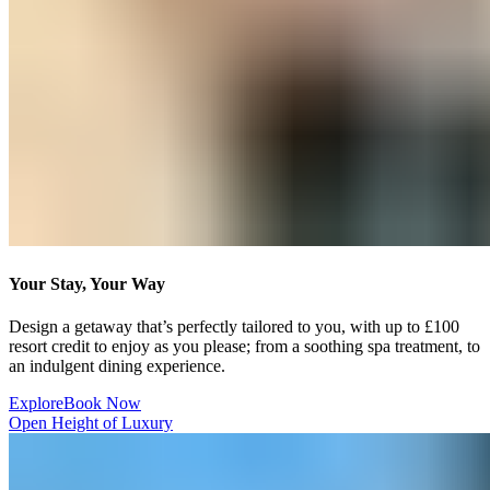
Your Stay, Your Way​​​​‌ ‍ ​‍​‍‌‍ ‌ ​‍‌‍‍‌‌‍‌ ‌‍‍‌‌‍ ‍​‍​‍​ ‍‍​‍​‍‌ ​ ‌‍​‌‌‍ ‍‌‍‍‌‌ ‌​‌ ‍‌​‍ ‍‌‍‍‌‌‍ ​‍​‍​‍ ​​‍​‍‌‍‍​‌ ​‍‌‍‌‌‌‍‌‍​‍​‍​ ‍‍​‍​‍‌‍‍​‌ ‌​‌ ‌​‌ ​​‌ ​ ​ ‍‍​‍ ​‍ ‌‍ ​​‍ ‌‌‍​‌‌‍ ‍‌‍‌​​‍ ‌‌ ​‍​‍ ‌‌‍‍​‌‍ ‌ ‌​‌‍‌‌‌‍ ​‌ ​ ​‍ ‌‌ ​ ‌ ‌​‌ ‌‌‌‍‌​‌‍‍‌‌‍ ​‍ ‍‌ ‌‍‌‍‌‌‌ ​‍‌‍​ ‌‍‌‌‌‍ ​​‍ ‍‌‍​‌‌ ​​‌ ​​​‍ ‌‍‍‌‌‍ ‍‌ ‌​‌‍‌‌‌‍ ‍‌ ‌​​‍ ‌‍‌‌‌‍‌​‌‍‍‌‌ ‌​​‍ ‌‍ ‌‌‍ ‌‍‌​‌‍‌‌​ ‌‌ ​​‌ ​‍‌‍‌‌‌ ​ ‌‍‌‌‌‍ ‍‌ ‌​‌‍​‌‌ ‌​‌‍‍‌‌‍ ‌‍ ‍​ ‍ ‌‍‍‌‌‍‌​​ ‌​ ‍‌​ ​‌​ ‌‍​ ‌‍​ ‍‌‌‍‌​‌‍​‌​ ​​​‍ ‌​ ‌‍‌‍​ ‌‍​ ‌‍​ ​‍ ‌​ ‌​​ ‍‌​ ‌​​ ‌‍​‍ ‌‌‍​‌​ ​‍​ ‌ ​ ‌​​‍ ‌‌‍​‌‌‍​ ‌‍​‍​ ‍‌‌‍​‍​ ​ ‌‍‌‌‌‍​ ​ ​ ‌‍‌​​ ‌ ‌‍​ ​ ‍ ‌ ‌​‌ ‍‌‌ ​​‌‍‌‌​ ‌‌‍‍​‌‍ ‌ ‌​‌‍‌‌‌‍ ​‌‌​ ‌‍‍‌‌ ‌​‌‍‌‌‌‌​​‌‍​‌‌‍‌ ‌‍‌‌​ ‍ ‌ ​​‌‍​‌‌ ‌​‌‍‍​​ ‌‌ ​​‌‍​‌‌‍‌ ‌‍‌‌‌​​‍‌ ‌‌‌‍‍‌‌‍ ​‌‍‌​‌‍‌‌‌ ​‍​‍‌‌​ ‌‌‌​​‍‌‌ ‌‍‍ ‌‍‌‌‌ ‍‌​‍‌‌​ ​ ‌​‌​​‍‌‌​ ​ ‌​‌​​‍‌‌​ ​‍​ ​‍​ ‍​​ ​ ​ ‍​​ ‌ ​ ‍​​ ​‌​ ‌‍‌‍​ ‌‍‌‌​ ‌​​ ​‍‌‍​‌​‍‌‌​ ​‍​ ​‍​‍‌‌​ ‌‌‌​‌​​‍ ‍‌‍​ ‌‍ ‌‍ ‍‌ ‌​‌‍‌‌‌‍ ‍‌ ‌​​‍‌‌​ ‌‌‌​​‍‌‌ ‌‍‍ ‌‍‌‌‌ ‍‌​‍‌‌​ ​ ‌​‌​​‍‌‌​ ​ ‌​‌​​‍‌‌​ ​‍​ ​‍‌‍​‌​ ‌​​ ‌‍‌‍‌‍​ ​‍‌‍‌​​ ​ ‌‍‌​​ ​‍​ ​‌​ ​​‌‍‌‍​‍‌‌​ ​‍​ ​‍​‍‌‌​ ‌‌‌​‌​​‍ ‍‌ ‌​‌‍‍‌‌ ‌​‌‍ ​‌‍‌‌​ ‌‍​‍‌‍​‌‌ ​ ‌‍‌‌‌‌‌‌‌ ​‍‌‍ ​​ ‌‌‍‍​‌ ‌​‌ ‌​‌ ​​‌ ​ ​‍‌‌​ ​ ‌​​‌​‍‌‌​ ​‍‌​‌‍​‍‌‌​ ​‍‌​‌‍‌‍ ​​‍ ‌‌‍​‌‌‍ ‍‌‍‌​​‍ ‌‌ ​‍​‍ ‌‌‍‍​‌‍ ‌ ‌​‌‍‌‌‌‍ ​‌ ​ ​‍ ‌‌ ​ ‌ ‌​‌ ‌‌‌‍‌​‌‍‍‌‌‍ ​‍ ‍‌ ‌‍‌‍‌‌‌ ​‍‌‍​ ‌‍‌‌‌‍ ​​‍ ‍‌‍​‌‌ ​​‌ ​​​‍‌‍‌‍‍‌‌‍‌​​ ‌​ ‍‌​ ​‌​ ‌‍​ ‌‍​ ‍‌‌‍‌​‌‍​‌​ ​​​‍ ‌​ ‌‍‌‍​ ‌‍​ ‌‍​ ​‍ ‌​ ‌​​ ‍‌​ ‌​​ ‌‍​‍ ‌‌‍​‌​ ​‍​ ‌ ​ ‌​​‍ ‌‌‍​‌‌‍​ ‌‍​‍​ ‍‌‌‍​‍​ ​ ‌‍‌‌‌‍​ ​ ​ ‌‍‌​​ ‌ ‌‍​ ​‍‌‍‌ ‌​‌ ‍‌‌ ​​‌‍‌‌​ ‌‌‍‍​‌‍ ‌ ‌​‌‍‌‌‌‍ ​‌‌​ ‌‍‍‌‌ ‌​‌‍‌‌‌‌​​‌‍​‌‌‍‌ ‌‍‌‌​‍‌‍‌ ​​‌‍​‌‌ ‌​‌‍‍​​ ‌‌ ​​‌‍​‌‌‍‌ ‌‍‌‌‌​​‍‌ ‌‌‌‍‍‌‌‍ ​‌‍‌​‌‍‌‌‌ ​‍​‍‌‌​ ‌‌‌​​‍‌‌ ‌‍‍ ‌‍‌‌‌ ‍‌​‍‌‌​ ​ ‌​‌​​‍‌‌​ ​ ‌​‌​​‍‌‌​ ​‍​ ​‍​ ‍​​ ​ ​ ‍​​ ‌ ​ ‍​​ ​‌​ ‌‍‌‍​ ‌‍‌‌​ ‌​​ ​‍‌‍​‌​‍‌‌​ ​‍​ ​‍​‍‌‌​ ‌‌‌​‌​​‍ ‍‌‍​ ‌‍ ‌‍ ‍‌ ‌​‌‍‌‌‌‍ ‍‌ ‌​​‍‌‌​ ‌‌‌​​‍‌‌ ‌‍‍ ‌‍‌‌‌ ‍‌​‍‌‌​ ​ ‌​‌​​‍‌‌​ ​ ‌​‌​​‍‌‌​ ​‍​ ​‍‌‍​‌​ ‌​​ ‌‍‌‍‌‍​ ​‍‌‍‌​​ ​ ‌‍‌​​ ​‍​ ​‌​ ​​‌‍‌‍​‍‌‌​ ​‍​ ​‍​‍‌‌​ ‌‌‌​‌​​‍ ‍‌ ‌​‌‍‍‌‌ ‌​‌‍ ​‌‍‌‌​‍‌‍‌ ​​‌‍‌‌‌ ​‍‌ ​ ‌ ​​‌‍‌‌‌‍​ ‌ ‌​‌‍‍‌‌ ‌‍‌‍‌‌​ ‌‌ ​​‌ ‌‌‌‍​‍‌‍ ​‌‍‍‌‌ ​ ‌‍‍​‌‍‌‌‌‍‌​​‍​‍‌ ‌
Design a getaway that’s perfectly tailored to you, with up to £100
resort credit to enjoy as you please; from a soothing spa treatment, to
an indulgent dining experience.​​​​‌ ‍ ​‍​‍‌‍ ‌ ​‍‌‍‍‌‌‍‌ ‌‍‍‌‌‍ ‍​‍​‍​ ‍‍​‍​‍‌ ​ ‌‍​‌‌‍ ‍‌‍‍‌‌ ‌​‌ ‍‌​‍ ‍‌‍‍‌‌‍ ​‍​‍​‍ ​​‍​‍‌‍‍​‌ ​‍‌‍‌‌‌‍‌‍​‍​‍​ ‍‍​‍​‍‌‍‍​‌ ‌​‌ ‌​‌ ​​‌ ​ ​ ‍‍​‍ ​‍ ‌‍ ​​‍ ‌‌‍​‌‌‍ ‍‌‍‌​​‍ ‌‌ ​‍​‍ ‌‌‍‍​‌‍ ‌ ‌​‌‍‌‌‌‍ ​‌ ​ ​‍ ‌‌ ​ ‌ ‌​‌ ‌‌‌‍‌​‌‍‍‌‌‍ ​‍ ‍‌ ‌‍‌‍‌‌‌ ​‍‌‍​ ‌‍‌‌‌‍ ​​‍ ‍‌‍​‌‌ ​​‌ ​​​‍ ‌‍‍‌‌‍ ‍‌ ‌​‌‍‌‌‌‍ ‍‌ ‌​​‍ ‌‍‌‌‌‍‌​‌‍‍‌‌ ‌​​‍ ‌‍ ‌‌‍ ‌‍‌​‌‍‌‌​ ‌‌ ​​‌ ​‍‌‍‌‌‌ ​ ‌‍‌‌‌‍ ‍‌ ‌​‌‍​‌‌ ‌​‌‍‍‌‌‍ ‌‍ ‍​ ‍ ‌‍‍‌‌‍‌​​ ‌​ ‍‌​ ​‌​ ‌‍​ ‌‍​ ‍‌‌‍‌​‌‍​‌​ ​​​‍ ‌​ ‌‍‌‍​ ‌‍​ ‌‍​ ​‍ ‌​ ‌​​ ‍‌​ ‌​​ ‌‍​‍ ‌‌‍​‌​ ​‍​ ‌ ​ ‌​​‍ ‌‌‍​‌‌‍​ ‌‍​‍​ ‍‌‌‍​‍​ ​ ‌‍‌‌‌‍​ ​ ​ ‌‍‌​​ ‌ ‌‍​ ​ ‍ ‌ ‌​‌ ‍‌‌ ​​‌‍‌‌​ ‌‌‍‍​‌‍ ‌ ‌​‌‍‌‌‌‍ ​‌‌​ ‌‍‍‌‌ ‌​‌‍‌‌‌‌​​‌‍​‌‌‍‌ ‌‍‌‌​ ‍ ‌ ​​‌‍​‌‌ ‌​‌‍‍​​ ‌‌ ​​‌‍​‌‌‍‌ ‌‍‌‌‌​​‍‌ ‌‌‌‍‍‌‌‍ ​‌‍‌​‌‍‌‌‌ ​‍​‍‌‌​ ‌‌‌​​‍‌‌ ‌‍‍ ‌‍‌‌‌ ‍‌​‍‌‌​ ​ ‌​‌​​‍‌‌​ ​ ‌​‌​​‍‌‌​ ​‍​ ​‍​ ‍​​ ​ ​ ‍​​ ‌ ​ ‍​​ ​‌​ ‌‍‌‍​ ‌‍‌‌​ ‌​​ ​‍‌‍​‌​‍‌‌​ ​‍​ ​‍​‍‌‌​ ‌‌‌​‌​​‍ ‍‌‍​ ‌‍ ‌‍ ‍‌ ‌​‌‍‌‌‌‍ ‍‌ ‌​​‍‌‌​ ‌‌‌​​‍‌‌ ‌‍‍ ‌‍‌‌‌ ‍‌​‍‌‌​ ​ ‌​‌​​‍‌‌​ ​ ‌​‌​​‍‌‌​ ​‍​ ​‍‌‍​‌​ ‌​​ ‌‍‌‍‌‍​ ​‍‌‍‌​​ ​ ‌‍‌​​ ​‍​ ​‌​ ​​‌‍‌‍​‍‌‌​ ​‍​ ​‍​‍‌‌​ ‌‌‌​‌​​‍ ‍‌‍‌‌‌ ‍​‌‍​ ‌‍‌‌‌ ​‍‌ ​​‌ ‌​​ ‌‍​‍‌‍​‌‌ ​ ‌‍‌‌‌‌‌‌‌ ​‍‌‍ ​​ ‌‌‍‍​‌ ‌​‌ ‌​‌ ​​‌ ​ ​‍‌‌​ ​ ‌​​‌​‍‌‌​ ​‍‌​‌‍​‍‌‌​ ​‍‌​‌‍‌‍ ​​‍ ‌‌‍​‌‌‍ ‍‌‍‌​​‍ ‌‌ ​‍​‍ ‌‌‍‍​‌‍ ‌ ‌​‌‍‌‌‌‍ ​‌ ​ ​‍ ‌‌ ​ ‌ ‌​‌ ‌‌‌‍‌​‌‍‍‌‌‍ ​‍ ‍‌ ‌‍‌‍‌‌‌ ​‍‌‍​ ‌‍‌‌‌‍ ​​‍ ‍‌‍​‌‌ ​​‌ ​​​‍‌‍‌‍‍‌‌‍‌​​ ‌​ ‍‌​ ​‌​ ‌‍​ ‌‍​ ‍‌‌‍‌​‌‍​‌​ ​​​‍ ‌​ ‌‍‌‍​ ‌‍​ ‌‍​ ​‍ ‌​ ‌​​ ‍‌​ ‌​​ ‌‍​‍ ‌‌‍​‌​ ​‍​ ‌ ​ ‌​​‍ ‌‌‍​‌‌‍​ ‌‍​‍​ ‍‌‌‍​‍​ ​ ‌‍‌‌‌‍​ ​ ​ ‌‍‌​​ ‌ ‌‍​ ​‍‌‍‌ ‌​‌ ‍‌‌ ​​‌‍‌‌​ ‌‌‍‍​‌‍ ‌ ‌​‌‍‌‌‌‍ ​‌‌​ ‌‍‍‌‌ ‌​‌‍‌‌‌‌​​‌‍​‌‌‍‌ ‌‍‌‌​‍‌‍‌ ​​‌‍​‌‌ ‌​‌‍‍​​ ‌‌ ​​‌‍​‌‌‍‌ ‌‍‌‌‌​​‍‌ ‌‌‌‍‍‌‌‍ ​‌‍‌​‌‍‌‌‌ ​‍​‍‌‌​ ‌‌‌​​‍‌‌ ‌‍‍ ‌‍‌‌‌ ‍‌​‍‌‌​ ​ ‌​‌​​‍‌‌​ ​ ‌​‌​​‍‌‌​ ​‍​ ​‍​ ‍​​ ​ ​ ‍​​ ‌ ​ ‍​​ ​‌​ ‌‍‌‍​ ‌‍‌‌​ ‌​​ ​‍‌‍​‌​‍‌‌​ ​‍​ ​‍​‍‌‌​ ‌‌‌​‌​​‍ ‍‌‍​ ‌‍ ‌‍ ‍‌ ‌​‌‍‌‌‌‍ ‍‌ ‌​​‍‌‌​ ‌‌‌​​‍‌‌ ‌‍‍ ‌‍‌‌‌ ‍‌​‍‌‌​ ​ ‌​‌​​‍‌‌​ ​ ‌​‌​​‍‌‌​ ​‍​ ​‍‌‍​‌​ ‌​​ ‌‍‌‍‌‍​ ​‍‌‍‌​​ ​ ‌‍‌​​ ​‍​ ​‌​ ​​‌‍‌‍​‍‌‌​ ​‍​ ​‍​‍‌‌​ ‌‌‌​‌​​‍ ‍‌‍‌‌‌ ‍​‌‍​ ‌‍‌‌‌ ​‍‌ ​​‌ ‌​​‍‌‍‌ ​​‌‍‌‌‌ ​‍‌ ​ ‌ ​​‌‍‌‌‌‍​ ‌ ‌​‌‍‍‌‌ ‌‍‌‍‌‌​ ‌‌ ​​‌ ‌‌‌‍​‍‌‍ ​‌‍‍‌‌ ​ ‌‍‍​‌‍‌‌‌‍‌​​‍​‍‌ ‌
Explore​​​​‌ ‍ ​‍​‍‌‍ ‌ ​‍‌‍‍‌‌‍‌ ‌‍‍‌‌‍ ‍​‍​‍​ ‍‍​‍​‍‌ ​ ‌‍​‌‌‍ ‍‌‍‍‌‌ ‌​‌ ‍‌​‍ ‍‌‍‍‌‌‍ ​‍​‍​‍ ​​‍​‍‌‍‍​‌ ​‍‌‍‌‌‌‍‌‍​‍​‍​ ‍‍​‍​‍‌‍‍​‌ ‌​‌ ‌​‌ ​​‌ ​ ​ ‍‍​‍ ​‍ ‌‍ ​​‍ ‌‌‍​‌‌‍ ‍‌‍‌​​‍ ‌‌ ​‍​‍ ‌‌‍‍​‌‍ ‌ ‌​‌‍‌‌‌‍ ​‌ ​ ​‍ ‌‌ ​ ‌ ‌​‌ ‌‌‌‍‌​‌‍‍‌‌‍ ​‍ ‍‌ ‌‍‌‍‌‌‌ ​‍‌‍​ ‌‍‌‌‌‍ ​​‍ ‍‌‍​‌‌ ​​‌ ​​​‍ ‌‍‍‌‌‍ ‍‌ ‌​‌‍‌‌‌‍ ‍‌ ‌​​‍ ‌‍‌‌‌‍‌​‌‍‍‌‌ ‌​​‍ ‌‍ ‌‌‍ ‌‍‌​‌‍‌‌​ ‌‌ ​​‌ ​‍‌‍‌‌‌ ​ ‌‍‌‌‌‍ ‍‌ ‌​‌‍​‌‌ ‌​‌‍‍‌‌‍ ‌‍ ‍​ ‍ ‌‍‍‌‌‍‌​​ ‌​ ‍‌​ ​‌​ ‌‍​ ‌‍​ ‍‌‌‍‌​‌‍​‌​ ​​​‍ ‌​ ‌‍‌‍​ ‌‍​ ‌‍​ ​‍ ‌​ ‌​​ ‍‌​ ‌​​ ‌‍​‍ ‌‌‍​‌​ ​‍​ ‌ ​ ‌​​‍ ‌‌‍​‌‌‍​ ‌‍​‍​ ‍‌‌‍​‍​ ​ ‌‍‌‌‌‍​ ​ ​ ‌‍‌​​ ‌ ‌‍​ ​ ‍ ‌ ‌​‌ ‍‌‌ ​​‌‍‌‌​ ‌‌‍‍​‌‍ ‌ ‌​‌‍‌‌‌‍ ​‌‌​ ‌‍‍‌‌ ‌​‌‍‌‌‌‌​​‌‍​‌‌‍‌ ‌‍‌‌​ ‍ ‌ ​​‌‍​‌‌ ‌​‌‍‍​​ ‌‌ ​​‌‍​‌‌‍‌ ‌‍‌‌‌​​‍‌ ‌‌‌‍‍‌‌‍ ​‌‍‌​‌‍‌‌‌ ​‍​‍‌‌​ ‌‌‌​​‍‌‌ ‌‍‍ ‌‍‌‌‌ ‍‌​‍‌‌​ ​ ‌​‌​​‍‌‌​ ​ ‌​‌​​‍‌‌​ ​‍​ ​‍​ ‍​​ ​ ​ ‍​​ ‌ ​ ‍​​ ​‌​ ‌‍‌‍​ ‌‍‌‌​ ‌​​ ​‍‌‍​‌​‍‌‌​ ​‍​ ​‍​‍‌‌​ ‌‌‌​‌​​‍ ‍‌‍​ ‌‍ ‌‍ ‍‌ ‌​‌‍‌‌‌‍ ‍‌ ‌​​‍‌‌​ ‌‌‌​​‍‌‌ ‌‍‍ ‌‍‌‌‌ ‍‌​‍‌‌​ ​ ‌​‌​​‍‌‌​ ​ ‌​‌​​‍‌‌​ ​‍​ ​‍‌‍​‌​ ‌​​ ‌‍‌‍‌‍​ ​‍‌‍‌​​ ​ ‌‍‌​​ ​‍​ ​‌​ ​​‌‍‌‍​‍‌‌​ ​‍​ ​‍​‍‌‌​ ‌‌‌​‌​​‍ ‍‌ ​​‌ ​‍‌‍‍‌‌‍ ‌‌‍​‌‌ ​‍‌ ‍‌‌​​ ‌ ‌​‌‍​‌​‍ ‍‌‍ ​‌‍​‌‌‍​‍‌‍‌‌‌‍ ​​ ‌‍​‍‌‍​‌‌ ​ ‌‍‌‌‌‌‌‌‌ ​‍‌‍ ​​ ‌‌‍‍​‌ ‌​‌ ‌​‌ ​​‌ ​ ​‍‌‌​ ​ ‌​​‌​‍‌‌​ ​‍‌​‌‍​‍‌‌​ ​‍‌​‌‍‌‍ ​​‍ ‌‌‍​‌‌‍ ‍‌‍‌​​‍ ‌‌ ​‍​‍ ‌‌‍‍​‌‍ ‌ ‌​‌‍‌‌‌‍ ​‌ ​ ​‍ ‌‌ ​ ‌ ‌​‌ ‌‌‌‍‌​‌‍‍‌‌‍ ​‍ ‍‌ ‌‍‌‍‌‌‌ ​‍‌‍​ ‌‍‌‌‌‍ ​​‍ ‍‌‍​‌‌ ​​‌ ​​​‍‌‍‌‍‍‌‌‍‌​​ ‌​ ‍‌​ ​‌​ ‌‍​ ‌‍​ ‍‌‌‍‌​‌‍​‌​ ​​​‍ ‌​ ‌‍‌‍​ ‌‍​ ‌‍​ ​‍ ‌​ ‌​​ ‍‌​ ‌​​ ‌‍​‍ ‌‌‍​‌​ ​‍​ ‌ ​ ‌​​‍ ‌‌‍​‌‌‍​ ‌‍​‍​ ‍‌‌‍​‍​ ​ ‌‍‌‌‌‍​ ​ ​ ‌‍‌​​ ‌ ‌‍​ ​‍‌‍‌ ‌​‌ ‍‌‌ ​​‌‍‌‌​ ‌‌‍‍​‌‍ ‌ ‌​‌‍‌‌‌‍ ​‌‌​ ‌‍‍‌‌ ‌​‌‍‌‌‌‌​​‌‍​‌‌‍‌ ‌‍‌‌​‍‌‍‌ ​​‌‍​‌‌ ‌​‌‍‍​​ ‌‌ ​​‌‍​‌‌‍‌ ‌‍‌‌‌​​‍‌ ‌‌‌‍‍‌‌‍ ​‌‍‌​‌‍‌‌‌ ​‍​‍‌‌​ ‌‌‌​​‍‌‌ ‌‍‍ ‌‍‌‌‌ ‍‌​‍‌‌​ ​ ‌​‌​​‍‌‌​ ​ ‌​‌​​‍‌‌​ ​‍​ ​‍​ ‍​​ ​ ​ ‍​​ ‌ ​ ‍​​ ​‌​ ‌‍‌‍​ ‌‍‌‌​ ‌​​ ​‍‌‍​‌​‍‌‌​ ​‍​ ​‍​‍‌‌​ ‌‌‌​‌​​‍ ‍‌‍​ ‌‍ ‌‍ ‍‌ ‌​‌‍‌‌‌‍ ‍‌ ‌​​‍‌‌​ ‌‌‌​​‍‌‌ ‌‍‍ ‌‍‌‌‌ ‍‌​‍‌‌​ ​ ‌​‌​​‍‌‌​ ​ ‌​‌​​‍‌‌​ ​‍​ ​‍‌‍​‌​ ‌​​ ‌‍‌‍‌‍​ ​‍‌‍‌​​ ​ ‌‍‌​​ ​‍​ ​‌​ ​​‌‍‌‍​‍‌‌​ ​‍​ ​‍​‍‌‌​ ‌‌‌​‌​​‍ ‍‌ ​​‌ ​‍‌‍‍‌‌‍ ‌‌‍​‌‌ ​‍‌ ‍‌‌​​ ‌ ‌​‌‍​‌​‍ ‍‌‍ ​‌‍​‌‌‍​‍‌‍‌‌‌‍ ​​‍‌‍‌ ​​‌‍‌‌‌ ​‍‌ ​ ‌ ​​‌‍‌‌‌‍​ ‌ ‌​‌‍‍‌‌ ‌‍‌‍‌‌​ ‌‌ ​​‌ ‌‌‌‍​‍‌‍ ​‌‍‍‌‌ ​ ‌‍‍​‌‍‌‌‌‍‌​​‍​‍‌ ‌
Book Now​​​​‌ ‍ ​‍​‍‌‍ ‌ ​‍‌‍‍‌‌‍‌ ‌‍‍‌‌‍ ‍​‍​‍​ ‍‍​‍​‍‌ ​ ‌‍​‌‌‍ ‍‌‍‍‌‌ ‌​‌ ‍‌​‍ ‍‌‍‍‌‌‍ ​‍​‍​‍ ​​‍​‍‌‍‍​‌ ​‍‌‍‌‌‌‍‌‍​‍​‍​ ‍‍​‍​‍‌‍‍​‌ ‌​‌ ‌​‌ ​​‌ ​ ​ ‍‍​‍ ​‍ ‌‍ ​​‍ ‌‌‍​‌‌‍ ‍‌‍‌​​‍ ‌‌ ​‍​‍ ‌‌‍‍​‌‍ ‌ ‌​‌‍‌‌‌‍ ​‌ ​ ​‍ ‌‌ ​ ‌ ‌​‌ ‌‌‌‍‌​‌‍‍‌‌‍ ​‍ ‍‌ ‌‍‌‍‌‌‌ ​‍‌‍​ ‌‍‌‌‌‍ ​​‍ ‍‌‍​‌‌ ​​‌ ​​​‍ ‌‍‍‌‌‍ ‍‌ ‌​‌‍‌‌‌‍ ‍‌ ‌​​‍ ‌‍‌‌‌‍‌​‌‍‍‌‌ ‌​​‍ ‌‍ ‌‌‍ ‌‍‌​‌‍‌‌​ ‌‌ ​​‌ ​‍‌‍‌‌‌ ​ ‌‍‌‌‌‍ ‍‌ ‌​‌‍​‌‌ ‌​‌‍‍‌‌‍ ‌‍ ‍​ ‍ ‌‍‍‌‌‍‌​​ ‌​ ‍‌​ ​‌​ ‌‍​ ‌‍​ ‍‌‌‍‌​‌‍​‌​ ​​​‍ ‌​ ‌‍‌‍​ ‌‍​ ‌‍​ ​‍ ‌​ ‌​​ ‍‌​ ‌​​ ‌‍​‍ ‌‌‍​‌​ ​‍​ ‌ ​ ‌​​‍ ‌‌‍​‌‌‍​ ‌‍​‍​ ‍‌‌‍​‍​ ​ ‌‍‌‌‌‍​ ​ ​ ‌‍‌​​ ‌ ‌‍​ ​ ‍ ‌ ‌​‌ ‍‌‌ ​​‌‍‌‌​ ‌‌‍‍​‌‍ ‌ ‌​‌‍‌‌‌‍ ​‌‌​ ‌‍‍‌‌ ‌​‌‍‌‌‌‌​​‌‍​‌‌‍‌ ‌‍‌‌​ ‍ ‌ ​​‌‍​‌‌ ‌​‌‍‍​​ ‌‌ ​​‌‍​‌‌‍‌ ‌‍‌‌‌​​‍‌ ‌‌‌‍‍‌‌‍ ​‌‍‌​‌‍‌‌‌ ​‍​‍‌‌​ ‌‌‌​​‍‌‌ ‌‍‍ ‌‍‌‌‌ ‍‌​‍‌‌​ ​ ‌​‌​​‍‌‌​ ​ ‌​‌​​‍‌‌​ ​‍​ ​‍​ ‍​​ ​ ​ ‍​​ ‌ ​ ‍​​ ​‌​ ‌‍‌‍​ ‌‍‌‌​ ‌​​ ​‍‌‍​‌​‍‌‌​ ​‍​ ​‍​‍‌‌​ ‌‌‌​‌​​‍ ‍‌‍​ ‌‍ ‌‍ ‍‌ ‌​‌‍‌‌‌‍ ‍‌ ‌​​‍‌‌​ ‌‌‌​​‍‌‌ ‌‍‍ ‌‍‌‌‌ ‍‌​‍‌‌​ ​ ‌​‌​​‍‌‌​ ​ ‌​‌​​‍‌‌​ ​‍​ ​‍‌‍​‌​ ‌​​ ‌‍‌‍‌‍​ ​‍‌‍‌​​ ​ ‌‍‌​​ ​‍​ ​‌​ ​​‌‍‌‍​‍‌‌​ ​‍​ ​‍​‍‌‌​ ‌‌‌​‌​​‍ ‍‌ ​ ‌‍‌‌‌‍​ ‌‍ ‌‍ ‍‌‍‌​‌‍​‌‌ ​‍‌ ‍‌‌​​ ‌ ‌​‌‍​‌​‍ ‍‌‍ ​‌‍​‌‌‍​‍‌‍‌‌‌‍ ​​ ‌‍​‍‌‍​‌‌ ​ ‌‍‌‌‌‌‌‌‌ ​‍‌‍ ​​ ‌‌‍‍​‌ ‌​‌ ‌​‌ ​​‌ ​ ​‍‌‌​ ​ ‌​​‌​‍‌‌​ ​‍‌​‌‍​‍‌‌​ ​‍‌​‌‍‌‍ ​​‍ ‌‌‍​‌‌‍ ‍‌‍‌​​‍ ‌‌ ​‍​‍ ‌‌‍‍​‌‍ ‌ ‌​‌‍‌‌‌‍ ​‌ ​ ​‍ ‌‌ ​ ‌ ‌​‌ ‌‌‌‍‌​‌‍‍‌‌‍ ​‍ ‍‌ ‌‍‌‍‌‌‌ ​‍‌‍​ ‌‍‌‌‌‍ ​​‍ ‍‌‍​‌‌ ​​‌ ​​​‍‌‍‌‍‍‌‌‍‌​​ ‌​ ‍‌​ ​‌​ ‌‍​ ‌‍​ ‍‌‌‍‌​‌‍​‌​ ​​​‍ ‌​ ‌‍‌‍​ ‌‍​ ‌‍​ ​‍ ‌​ ‌​​ ‍‌​ ‌​​ ‌‍​‍ ‌‌‍​‌​ ​‍​ ‌ ​ ‌​​‍ ‌‌‍​‌‌‍​ ‌‍​‍​ ‍‌‌‍​‍​ ​ ‌‍‌‌‌‍​ ​ ​ ‌‍‌​​ ‌ ‌‍​ ​‍‌‍‌ ‌​‌ ‍‌‌ ​​‌‍‌‌​ ‌‌‍‍​‌‍ ‌ ‌​‌‍‌‌‌‍ ​‌‌​ ‌‍‍‌‌ ‌​‌‍‌‌‌‌​​‌‍​‌‌‍‌ ‌‍‌‌​‍‌‍‌ ​​‌‍​‌‌ ‌​‌‍‍​​ ‌‌ ​​‌‍​‌‌‍‌ ‌‍‌‌‌​​‍‌ ‌‌‌‍‍‌‌‍ ​‌‍‌​‌‍‌‌‌ ​‍​‍‌‌​ ‌‌‌​​‍‌‌ ‌‍‍ ‌‍‌‌‌ ‍‌​‍‌‌​ ​ ‌​‌​​‍‌‌​ ​ ‌​‌​​‍‌‌​ ​‍​ ​‍​ ‍​​ ​ ​ ‍​​ ‌ ​ ‍​​ ​‌​ ‌‍‌‍​ ‌‍‌‌​ ‌​​ ​‍‌‍​‌​‍‌‌​ ​‍​ ​‍​‍‌‌​ ‌‌‌​‌​​‍ ‍‌‍​ ‌‍ ‌‍ ‍‌ ‌​‌‍‌‌‌‍ ‍‌ ‌​​‍‌‌​ ‌‌‌​​‍‌‌ ‌‍‍ ‌‍‌‌‌ ‍‌​‍‌‌​ ​ ‌​‌​​‍‌‌​ ​ ‌​‌​​‍‌‌​ ​‍​ ​‍‌‍​‌​ ‌​​ ‌‍‌‍‌‍​ ​‍‌‍‌​​ ​ ‌‍‌​​ ​‍​ ​‌​ ​​‌‍‌‍​‍‌‌​ ​‍​ ​‍​‍‌‌​ ‌‌‌​‌​​‍ ‍‌ ​ ‌‍‌‌‌‍​ ‌‍ ‌‍ ‍‌‍‌​‌‍​‌‌ ​‍‌ ‍‌‌​​ ‌ ‌​‌‍​‌​‍ ‍‌‍ ​‌‍​‌‌‍​‍‌‍‌‌‌‍ ​​‍‌‍‌ ​​‌‍‌‌‌ ​‍‌ ​ ‌ ​​‌‍‌‌‌‍​ ‌ ‌​‌‍‍‌‌ ‌‍‌‍‌‌​ ‌‌ ​​‌ ‌‌‌‍​‍‌‍ ​‌‍‍‌‌ ​ ‌‍‍​‌‍‌‌‌‍‌​​‍​‍‌ ‌
Open Height of Luxury​​​​‌ ‍ ​‍​‍‌‍ ‌ ​‍‌‍‍‌‌‍‌ ‌‍‍‌‌‍ ‍​‍​‍​ ‍‍​‍​‍‌ ​ ‌‍​‌‌‍ ‍‌‍‍‌‌ ‌​‌ ‍‌​‍ ‍‌‍‍‌‌‍ ​‍​‍​‍ ​​‍​‍‌‍‍​‌ ​‍‌‍‌‌‌‍‌‍​‍​‍​ ‍‍​‍​‍‌‍‍​‌ ‌​‌ ‌​‌ ​​‌ ​ ​ ‍‍​‍ ​‍ ‌‍ ​​‍ ‌‌‍​‌‌‍ ‍‌‍‌​​‍ ‌‌ ​‍​‍ ‌‌‍‍​‌‍ ‌ ‌​‌‍‌‌‌‍ ​‌ ​ ​‍ ‌‌ ​ ‌ ‌​‌ ‌‌‌‍‌​‌‍‍‌‌‍ ​‍ ‍‌ ‌‍‌‍‌‌‌ ​‍‌‍​ ‌‍‌‌‌‍ ​​‍ ‍‌‍​‌‌ ​​‌ ​​​‍ ‌‍‍‌‌‍ ‍‌ ‌​‌‍‌‌‌‍ ‍‌ ‌​​‍ ‌‍‌‌‌‍‌​‌‍‍‌‌ ‌​​‍ ‌‍ ‌‌‍ ‌‍‌​‌‍‌‌​ ‌‌ ​​‌ ​‍‌‍‌‌‌ ​ ‌‍‌‌‌‍ ‍‌ ‌​‌‍​‌‌ ‌​‌‍‍‌‌‍ ‌‍ ‍​ ‍ ‌‍‍‌‌‍‌​​ ‌​ ‍‌​ ​‌​ ‌‍​ ‌‍​ ‍‌‌‍‌​‌‍​‌​ ​​​‍ ‌​ ‌‍‌‍​ ‌‍​ ‌‍​ ​‍ ‌​ ‌​​ ‍‌​ ‌​​ ‌‍​‍ ‌‌‍​‌​ ​‍​ ‌ ​ ‌​​‍ ‌‌‍​‌‌‍​ ‌‍​‍​ ‍‌‌‍​‍​ ​ ‌‍‌‌‌‍​ ​ ​ ‌‍‌​​ ‌ ‌‍​ ​ ‍ ‌ ‌​‌ ‍‌‌ ​​‌‍‌‌​ ‌‌‍‍​‌‍ ‌ ‌​‌‍‌‌‌‍ ​‌‌​ ‌‍‍‌‌ ‌​‌‍‌‌‌‌​​‌‍​‌‌‍‌ ‌‍‌‌​ ‍ ‌ ​​‌‍​‌‌ ‌​‌‍‍​​ ‌‌ ​​‌‍​‌‌‍‌ ‌‍‌‌‌​​‍‌ ‌‌‌‍‍‌‌‍ ​‌‍‌​‌‍‌‌‌ ​‍​‍‌‌​ ‌‌‌​​‍‌‌ ‌‍‍ ‌‍‌‌‌ ‍‌​‍‌‌​ ​ ‌​‌​​‍‌‌​ ​ ‌​‌​​‍‌‌​ ​‍​ ​‍​ ‍​​ ​ ​ ‍​​ ‌ ​ ‍​​ ​‌​ ‌‍‌‍​ ‌‍‌‌​ ‌​​ ​‍‌‍​‌​‍‌‌​ ​‍​ ​‍​‍‌‌​ ‌‌‌​‌​​‍ ‍‌‍​ ‌‍ ‌‍ ‍‌ ‌​‌‍‌‌‌‍ ‍‌ ‌​​‍‌‌​ ‌‌‌​​‍‌‌ ‌‍‍ ‌‍‌‌‌ ‍‌​‍‌‌​ ​ ‌​‌​​‍‌‌​ ​ ‌​‌​​‍‌‌​ ​‍​ ​‍‌‍​ ‌‍‌‌‌‍​‍‌‍​‌​ ​ ​ ​‍​ ​‌​ ​​​ ‍‌​ ‌ ​ ​‌​ ‍‌​‍‌‌​ ​‍​ ​‍​‍‌‌​ ‌‌‌​‌​​‍ ‍‌ ‌​‌‍‍‌‌ ‌​‌‍ ​‌‍‌‌​ ‌‍​‍‌‍​‌‌ ​ ‌‍‌‌‌‌‌‌‌ ​‍‌‍ ​​ ‌‌‍‍​‌ ‌​‌ ‌​‌ ​​‌ ​ ​‍‌‌​ ​ ‌​​‌​‍‌‌​ ​‍‌​‌‍​‍‌‌​ ​‍‌​‌‍‌‍ ​​‍ ‌‌‍​‌‌‍ ‍‌‍‌​​‍ ‌‌ ​‍​‍ ‌‌‍‍​‌‍ ‌ ‌​‌‍‌‌‌‍ ​‌ ​ ​‍ ‌‌ ​ ‌ ‌​‌ ‌‌‌‍‌​‌‍‍‌‌‍ ​‍ ‍‌ ‌‍‌‍‌‌‌ ​‍‌‍​ ‌‍‌‌‌‍ ​​‍ ‍‌‍​‌‌ ​​‌ ​​​‍‌‍‌‍‍‌‌‍‌​​ ‌​ ‍‌​ ​‌​ ‌‍​ ‌‍​ ‍‌‌‍‌​‌‍​‌​ ​​​‍ ‌​ ‌‍‌‍​ ‌‍​ ‌‍​ ​‍ ‌​ ‌​​ ‍‌​ ‌​​ ‌‍​‍ ‌‌‍​‌​ ​‍​ ‌ ​ ‌​​‍ ‌‌‍​‌‌‍​ ‌‍​‍​ ‍‌‌‍​‍​ ​ ‌‍‌‌‌‍​ ​ ​ ‌‍‌​​ ‌ ‌‍​ ​‍‌‍‌ ‌​‌ ‍‌‌ ​​‌‍‌‌​ ‌‌‍‍​‌‍ ‌ ‌​‌‍‌‌‌‍ ​‌‌​ ‌‍‍‌‌ ‌​‌‍‌‌‌‌​​‌‍​‌‌‍‌ ‌‍‌‌​‍‌‍‌ ​​‌‍​‌‌ ‌​‌‍‍​​ ‌‌ ​​‌‍​‌‌‍‌ ‌‍‌‌‌​​‍‌ ‌‌‌‍‍‌‌‍ ​‌‍‌​‌‍‌‌‌ ​‍​‍‌‌​ ‌‌‌​​‍‌‌ ‌‍‍ ‌‍‌‌‌ ‍‌​‍‌‌​ ​ ‌​‌​​‍‌‌​ ​ ‌​‌​​‍‌‌​ ​‍​ ​‍​ ‍​​ ​ ​ ‍​​ ‌ ​ ‍​​ ​‌​ ‌‍‌‍​ ‌‍‌‌​ ‌​​ ​‍‌‍​‌​‍‌‌​ ​‍​ ​‍​‍‌‌​ ‌‌‌​‌​​‍ ‍‌‍​ ‌‍ ‌‍ ‍‌ ‌​‌‍‌‌‌‍ ‍‌ ‌​​‍‌‌​ ‌‌‌​​‍‌‌ ‌‍‍ ‌‍‌‌‌ ‍‌​‍‌‌​ ​ ‌​‌​​‍‌‌​ ​ ‌​‌​​‍‌‌​ ​‍​ ​‍‌‍​ ‌‍‌‌‌‍​‍‌‍​‌​ ​ ​ ​‍​ ​‌​ ​​​ ‍‌​ ‌ ​ ​‌​ ‍‌​‍‌‌​ ​‍​ ​‍​‍‌‌​ ‌‌‌​‌​​‍ ‍‌ ‌​‌‍‍‌‌ ‌​‌‍ ​‌‍‌‌​‍‌‍‌ ​​‌‍‌‌‌ ​‍‌ ​ ‌ ​​‌‍‌‌‌‍​ ‌ ‌​‌‍‍‌‌ ‌‍‌‍‌‌​ ‌‌ ​​‌ ‌‌‌‍​‍‌‍ ​‌‍‍‌‌ ​ ‌‍‍​‌‍‌‌‌‍‌​​‍​‍‌ ‌