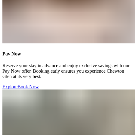
Pay Now​​​​‌ ‍ ​‍​‍‌‍ ‌ ​‍‌‍‍‌‌‍‌ ‌‍‍‌‌‍ ‍​‍​‍​ ‍‍​‍​‍‌ ​ ‌‍​‌‌‍ ‍‌‍‍‌‌ ‌​‌ ‍‌​‍ ‍‌‍‍‌‌‍ ​‍​‍​‍ ​​‍​‍‌‍‍​‌ ​‍‌‍‌‌‌‍‌‍​‍​‍​ ‍‍​‍​‍‌‍‍​‌ ‌​‌ ‌​‌ ​​‌ ​ ​ ‍‍​‍ ​‍ ‌‍ ​​‍ ‌‌‍​‌‌‍ ‍‌‍‌​​‍ ‌‌ ​‍​‍ ‌‌‍‍​‌‍ ‌ ‌​‌‍‌‌‌‍ ​‌ ​ ​‍ ‌‌ ​ ‌ ‌​‌ ‌‌‌‍‌​‌‍‍‌‌‍ ​‍ ‍‌ ‌‍‌‍‌‌‌ ​‍‌‍​ ‌‍‌‌‌‍ ​​‍ ‍‌‍​‌‌ ​​‌ ​​​‍ ‌‍‍‌‌‍ ‍‌ ‌​‌‍‌‌‌‍ ‍‌ ‌​​‍ ‌‍‌‌‌‍‌​‌‍‍‌‌ ‌​​‍ ‌‍ ‌‌‍ ‌‍‌​‌‍‌‌​ ‌‌ ​​‌ ​‍‌‍‌‌‌ ​ ‌‍‌‌‌‍ ‍‌ ‌​‌‍​‌‌ ‌​‌‍‍‌‌‍ ‌‍ ‍​ ‍ ‌‍‍‌‌‍‌​​ ‌​ ‍‌​ ​‌​ ‌‍​ ‌‍​ ‍‌‌‍‌​‌‍​‌​ ​​​‍ ‌​ ‌‍‌‍​ ‌‍​ ‌‍​ ​‍ ‌​ ‌​​ ‍‌​ ‌​​ ‌‍​‍ ‌‌‍​‌​ ​‍​ ‌ ​ ‌​​‍ ‌‌‍​‌‌‍​ ‌‍​‍​ ‍‌‌‍​‍​ ​ ‌‍‌‌‌‍​ ​ ​ ‌‍‌​​ ‌ ‌‍​ ​ ‍ ‌ ‌​‌ ‍‌‌ ​​‌‍‌‌​ ‌‌‍‍​‌‍ ‌ ‌​‌‍‌‌‌‍ ​‌‌​ ‌‍‍‌‌ ‌​‌‍‌‌‌‌​​‌‍​‌‌‍‌ ‌‍‌‌​ ‍ ‌ ​​‌‍​‌‌ ‌​‌‍‍​​ ‌‌ ​​‌‍​‌‌‍‌ ‌‍‌‌‌​​‍‌ ‌‌‌‍‍‌‌‍ ​‌‍‌​‌‍‌‌‌ ​‍​‍‌‌​ ‌‌‌​​‍‌‌ ‌‍‍ ‌‍‌‌‌ ‍‌​‍‌‌​ ​ ‌​‌​​‍‌‌​ ​ ‌​‌​​‍‌‌​ ​‍​ ​‍​ ‍​​ ​ ​ ‍​​ ‌ ​ ‍​​ ​‌​ ‌‍‌‍​ ‌‍‌‌​ ‌​​ ​‍‌‍​‌​‍‌‌​ ​‍​ ​‍​‍‌‌​ ‌‌‌​‌​​‍ ‍‌‍​ ‌‍ ‌‍ ‍‌ ‌​‌‍‌‌‌‍ ‍‌ ‌​​‍‌‌​ ‌‌‌​​‍‌‌ ‌‍‍ ‌‍‌‌‌ ‍‌​‍‌‌​ ​ ‌​‌​​‍‌‌​ ​ ‌​‌​​‍‌‌​ ​‍​ ​‍​ ‍​​ ​‌​ ​‌​ ‌‌‌‍‌‌​ ​‍​ ‍‌​ ‍‌​ ‌‍​ ​​​ ​‍​ ​​​‍‌‌​ ​‍​ ​‍​‍‌‌​ ‌‌‌​‌​​‍ ‍‌ ‌​‌‍‍‌‌ ‌​‌‍ ​‌‍‌‌​ ‌‍​‍‌‍​‌‌ ​ ‌‍‌‌‌‌‌‌‌ ​‍‌‍ ​​ ‌‌‍‍​‌ ‌​‌ ‌​‌ ​​‌ ​ ​‍‌‌​ ​ ‌​​‌​‍‌‌​ ​‍‌​‌‍​‍‌‌​ ​‍‌​‌‍‌‍ ​​‍ ‌‌‍​‌‌‍ ‍‌‍‌​​‍ ‌‌ ​‍​‍ ‌‌‍‍​‌‍ ‌ ‌​‌‍‌‌‌‍ ​‌ ​ ​‍ ‌‌ ​ ‌ ‌​‌ ‌‌‌‍‌​‌‍‍‌‌‍ ​‍ ‍‌ ‌‍‌‍‌‌‌ ​‍‌‍​ ‌‍‌‌‌‍ ​​‍ ‍‌‍​‌‌ ​​‌ ​​​‍‌‍‌‍‍‌‌‍‌​​ ‌​ ‍‌​ ​‌​ ‌‍​ ‌‍​ ‍‌‌‍‌​‌‍​‌​ ​​​‍ ‌​ ‌‍‌‍​ ‌‍​ ‌‍​ ​‍ ‌​ ‌​​ ‍‌​ ‌​​ ‌‍​‍ ‌‌‍​‌​ ​‍​ ‌ ​ ‌​​‍ ‌‌‍​‌‌‍​ ‌‍​‍​ ‍‌‌‍​‍​ ​ ‌‍‌‌‌‍​ ​ ​ ‌‍‌​​ ‌ ‌‍​ ​‍‌‍‌ ‌​‌ ‍‌‌ ​​‌‍‌‌​ ‌‌‍‍​‌‍ ‌ ‌​‌‍‌‌‌‍ ​‌‌​ ‌‍‍‌‌ ‌​‌‍‌‌‌‌​​‌‍​‌‌‍‌ ‌‍‌‌​‍‌‍‌ ​​‌‍​‌‌ ‌​‌‍‍​​ ‌‌ ​​‌‍​‌‌‍‌ ‌‍‌‌‌​​‍‌ ‌‌‌‍‍‌‌‍ ​‌‍‌​‌‍‌‌‌ ​‍​‍‌‌​ ‌‌‌​​‍‌‌ ‌‍‍ ‌‍‌‌‌ ‍‌​‍‌‌​ ​ ‌​‌​​‍‌‌​ ​ ‌​‌​​‍‌‌​ ​‍​ ​‍​ ‍​​ ​ ​ ‍​​ ‌ ​ ‍​​ ​‌​ ‌‍‌‍​ ‌‍‌‌​ ‌​​ ​‍‌‍​‌​‍‌‌​ ​‍​ ​‍​‍‌‌​ ‌‌‌​‌​​‍ ‍‌‍​ ‌‍ ‌‍ ‍‌ ‌​‌‍‌‌‌‍ ‍‌ ‌​​‍‌‌​ ‌‌‌​​‍‌‌ ‌‍‍ ‌‍‌‌‌ ‍‌​‍‌‌​ ​ ‌​‌​​‍‌‌​ ​ ‌​‌​​‍‌‌​ ​‍​ ​‍​ ‍​​ ​‌​ ​‌​ ‌‌‌‍‌‌​ ​‍​ ‍‌​ ‍‌​ ‌‍​ ​​​ ​‍​ ​​​‍‌‌​ ​‍​ ​‍​‍‌‌​ ‌‌‌​‌​​‍ ‍‌ ‌​‌‍‍‌‌ ‌​‌‍ ​‌‍‌‌​‍‌‍‌ ​​‌‍‌‌‌ ​‍‌ ​ ‌ ​​‌‍‌‌‌‍​ ‌ ‌​‌‍‍‌‌ ‌‍‌‍‌‌​ ‌‌ ​​‌ ‌‌‌‍​‍‌‍ ​‌‍‍‌‌ ​ ‌‍‍​‌‍‌‌‌‍‌​​‍​‍‌ ‌
Reserve your stay in advance and enjoy exclusive savings with our
Pay Now offer. Booking early ensures you experience Chewton
Glen at its very best.​​​​‌ ‍ ​‍​‍‌‍ ‌ ​‍‌‍‍‌‌‍‌ ‌‍‍‌‌‍ ‍​‍​‍​ ‍‍​‍​‍‌ ​ ‌‍​‌‌‍ ‍‌‍‍‌‌ ‌​‌ ‍‌​‍ ‍‌‍‍‌‌‍ ​‍​‍​‍ ​​‍​‍‌‍‍​‌ ​‍‌‍‌‌‌‍‌‍​‍​‍​ ‍‍​‍​‍‌‍‍​‌ ‌​‌ ‌​‌ ​​‌ ​ ​ ‍‍​‍ ​‍ ‌‍ ​​‍ ‌‌‍​‌‌‍ ‍‌‍‌​​‍ ‌‌ ​‍​‍ ‌‌‍‍​‌‍ ‌ ‌​‌‍‌‌‌‍ ​‌ ​ ​‍ ‌‌ ​ ‌ ‌​‌ ‌‌‌‍‌​‌‍‍‌‌‍ ​‍ ‍‌ ‌‍‌‍‌‌‌ ​‍‌‍​ ‌‍‌‌‌‍ ​​‍ ‍‌‍​‌‌ ​​‌ ​​​‍ ‌‍‍‌‌‍ ‍‌ ‌​‌‍‌‌‌‍ ‍‌ ‌​​‍ ‌‍‌‌‌‍‌​‌‍‍‌‌ ‌​​‍ ‌‍ ‌‌‍ ‌‍‌​‌‍‌‌​ ‌‌ ​​‌ ​‍‌‍‌‌‌ ​ ‌‍‌‌‌‍ ‍‌ ‌​‌‍​‌‌ ‌​‌‍‍‌‌‍ ‌‍ ‍​ ‍ ‌‍‍‌‌‍‌​​ ‌​ ‍‌​ ​‌​ ‌‍​ ‌‍​ ‍‌‌‍‌​‌‍​‌​ ​​​‍ ‌​ ‌‍‌‍​ ‌‍​ ‌‍​ ​‍ ‌​ ‌​​ ‍‌​ ‌​​ ‌‍​‍ ‌‌‍​‌​ ​‍​ ‌ ​ ‌​​‍ ‌‌‍​‌‌‍​ ‌‍​‍​ ‍‌‌‍​‍​ ​ ‌‍‌‌‌‍​ ​ ​ ‌‍‌​​ ‌ ‌‍​ ​ ‍ ‌ ‌​‌ ‍‌‌ ​​‌‍‌‌​ ‌‌‍‍​‌‍ ‌ ‌​‌‍‌‌‌‍ ​‌‌​ ‌‍‍‌‌ ‌​‌‍‌‌‌‌​​‌‍​‌‌‍‌ ‌‍‌‌​ ‍ ‌ ​​‌‍​‌‌ ‌​‌‍‍​​ ‌‌ ​​‌‍​‌‌‍‌ ‌‍‌‌‌​​‍‌ ‌‌‌‍‍‌‌‍ ​‌‍‌​‌‍‌‌‌ ​‍​‍‌‌​ ‌‌‌​​‍‌‌ ‌‍‍ ‌‍‌‌‌ ‍‌​‍‌‌​ ​ ‌​‌​​‍‌‌​ ​ ‌​‌​​‍‌‌​ ​‍​ ​‍​ ‍​​ ​ ​ ‍​​ ‌ ​ ‍​​ ​‌​ ‌‍‌‍​ ‌‍‌‌​ ‌​​ ​‍‌‍​‌​‍‌‌​ ​‍​ ​‍​‍‌‌​ ‌‌‌​‌​​‍ ‍‌‍​ ‌‍ ‌‍ ‍‌ ‌​‌‍‌‌‌‍ ‍‌ ‌​​‍‌‌​ ‌‌‌​​‍‌‌ ‌‍‍ ‌‍‌‌‌ ‍‌​‍‌‌​ ​ ‌​‌​​‍‌‌​ ​ ‌​‌​​‍‌‌​ ​‍​ ​‍​ ‍​​ ​‌​ ​‌​ ‌‌‌‍‌‌​ ​‍​ ‍‌​ ‍‌​ ‌‍​ ​​​ ​‍​ ​​​‍‌‌​ ​‍​ ​‍​‍‌‌​ ‌‌‌​‌​​‍ ‍‌‍‌‌‌ ‍​‌‍​ ‌‍‌‌‌ ​‍‌ ​​‌ ‌​​ ‌‍​‍‌‍​‌‌ ​ ‌‍‌‌‌‌‌‌‌ ​‍‌‍ ​​ ‌‌‍‍​‌ ‌​‌ ‌​‌ ​​‌ ​ ​‍‌‌​ ​ ‌​​‌​‍‌‌​ ​‍‌​‌‍​‍‌‌​ ​‍‌​‌‍‌‍ ​​‍ ‌‌‍​‌‌‍ ‍‌‍‌​​‍ ‌‌ ​‍​‍ ‌‌‍‍​‌‍ ‌ ‌​‌‍‌‌‌‍ ​‌ ​ ​‍ ‌‌ ​ ‌ ‌​‌ ‌‌‌‍‌​‌‍‍‌‌‍ ​‍ ‍‌ ‌‍‌‍‌‌‌ ​‍‌‍​ ‌‍‌‌‌‍ ​​‍ ‍‌‍​‌‌ ​​‌ ​​​‍‌‍‌‍‍‌‌‍‌​​ ‌​ ‍‌​ ​‌​ ‌‍​ ‌‍​ ‍‌‌‍‌​‌‍​‌​ ​​​‍ ‌​ ‌‍‌‍​ ‌‍​ ‌‍​ ​‍ ‌​ ‌​​ ‍‌​ ‌​​ ‌‍​‍ ‌‌‍​‌​ ​‍​ ‌ ​ ‌​​‍ ‌‌‍​‌‌‍​ ‌‍​‍​ ‍‌‌‍​‍​ ​ ‌‍‌‌‌‍​ ​ ​ ‌‍‌​​ ‌ ‌‍​ ​‍‌‍‌ ‌​‌ ‍‌‌ ​​‌‍‌‌​ ‌‌‍‍​‌‍ ‌ ‌​‌‍‌‌‌‍ ​‌‌​ ‌‍‍‌‌ ‌​‌‍‌‌‌‌​​‌‍​‌‌‍‌ ‌‍‌‌​‍‌‍‌ ​​‌‍​‌‌ ‌​‌‍‍​​ ‌‌ ​​‌‍​‌‌‍‌ ‌‍‌‌‌​​‍‌ ‌‌‌‍‍‌‌‍ ​‌‍‌​‌‍‌‌‌ ​‍​‍‌‌​ ‌‌‌​​‍‌‌ ‌‍‍ ‌‍‌‌‌ ‍‌​‍‌‌​ ​ ‌​‌​​‍‌‌​ ​ ‌​‌​​‍‌‌​ ​‍​ ​‍​ ‍​​ ​ ​ ‍​​ ‌ ​ ‍​​ ​‌​ ‌‍‌‍​ ‌‍‌‌​ ‌​​ ​‍‌‍​‌​‍‌‌​ ​‍​ ​‍​‍‌‌​ ‌‌‌​‌​​‍ ‍‌‍​ ‌‍ ‌‍ ‍‌ ‌​‌‍‌‌‌‍ ‍‌ ‌​​‍‌‌​ ‌‌‌​​‍‌‌ ‌‍‍ ‌‍‌‌‌ ‍‌​‍‌‌​ ​ ‌​‌​​‍‌‌​ ​ ‌​‌​​‍‌‌​ ​‍​ ​‍​ ‍​​ ​‌​ ​‌​ ‌‌‌‍‌‌​ ​‍​ ‍‌​ ‍‌​ ‌‍​ ​​​ ​‍​ ​​​‍‌‌​ ​‍​ ​‍​‍‌‌​ ‌‌‌​‌​​‍ ‍‌‍‌‌‌ ‍​‌‍​ ‌‍‌‌‌ ​‍‌ ​​‌ ‌​​‍‌‍‌ ​​‌‍‌‌‌ ​‍‌ ​ ‌ ​​‌‍‌‌‌‍​ ‌ ‌​‌‍‍‌‌ ‌‍‌‍‌‌​ ‌‌ ​​‌ ‌‌‌‍​‍‌‍ ​‌‍‍‌‌ ​ ‌‍‍​‌‍‌‌‌‍‌​​‍​‍‌ ‌
Explore​​​​‌ ‍ ​‍​‍‌‍ ‌ ​‍‌‍‍‌‌‍‌ ‌‍‍‌‌‍ ‍​‍​‍​ ‍‍​‍​‍‌ ​ ‌‍​‌‌‍ ‍‌‍‍‌‌ ‌​‌ ‍‌​‍ ‍‌‍‍‌‌‍ ​‍​‍​‍ ​​‍​‍‌‍‍​‌ ​‍‌‍‌‌‌‍‌‍​‍​‍​ ‍‍​‍​‍‌‍‍​‌ ‌​‌ ‌​‌ ​​‌ ​ ​ ‍‍​‍ ​‍ ‌‍ ​​‍ ‌‌‍​‌‌‍ ‍‌‍‌​​‍ ‌‌ ​‍​‍ ‌‌‍‍​‌‍ ‌ ‌​‌‍‌‌‌‍ ​‌ ​ ​‍ ‌‌ ​ ‌ ‌​‌ ‌‌‌‍‌​‌‍‍‌‌‍ ​‍ ‍‌ ‌‍‌‍‌‌‌ ​‍‌‍​ ‌‍‌‌‌‍ ​​‍ ‍‌‍​‌‌ ​​‌ ​​​‍ ‌‍‍‌‌‍ ‍‌ ‌​‌‍‌‌‌‍ ‍‌ ‌​​‍ ‌‍‌‌‌‍‌​‌‍‍‌‌ ‌​​‍ ‌‍ ‌‌‍ ‌‍‌​‌‍‌‌​ ‌‌ ​​‌ ​‍‌‍‌‌‌ ​ ‌‍‌‌‌‍ ‍‌ ‌​‌‍​‌‌ ‌​‌‍‍‌‌‍ ‌‍ ‍​ ‍ ‌‍‍‌‌‍‌​​ ‌​ ‍‌​ ​‌​ ‌‍​ ‌‍​ ‍‌‌‍‌​‌‍​‌​ ​​​‍ ‌​ ‌‍‌‍​ ‌‍​ ‌‍​ ​‍ ‌​ ‌​​ ‍‌​ ‌​​ ‌‍​‍ ‌‌‍​‌​ ​‍​ ‌ ​ ‌​​‍ ‌‌‍​‌‌‍​ ‌‍​‍​ ‍‌‌‍​‍​ ​ ‌‍‌‌‌‍​ ​ ​ ‌‍‌​​ ‌ ‌‍​ ​ ‍ ‌ ‌​‌ ‍‌‌ ​​‌‍‌‌​ ‌‌‍‍​‌‍ ‌ ‌​‌‍‌‌‌‍ ​‌‌​ ‌‍‍‌‌ ‌​‌‍‌‌‌‌​​‌‍​‌‌‍‌ ‌‍‌‌​ ‍ ‌ ​​‌‍​‌‌ ‌​‌‍‍​​ ‌‌ ​​‌‍​‌‌‍‌ ‌‍‌‌‌​​‍‌ ‌‌‌‍‍‌‌‍ ​‌‍‌​‌‍‌‌‌ ​‍​‍‌‌​ ‌‌‌​​‍‌‌ ‌‍‍ ‌‍‌‌‌ ‍‌​‍‌‌​ ​ ‌​‌​​‍‌‌​ ​ ‌​‌​​‍‌‌​ ​‍​ ​‍​ ‍​​ ​ ​ ‍​​ ‌ ​ ‍​​ ​‌​ ‌‍‌‍​ ‌‍‌‌​ ‌​​ ​‍‌‍​‌​‍‌‌​ ​‍​ ​‍​‍‌‌​ ‌‌‌​‌​​‍ ‍‌‍​ ‌‍ ‌‍ ‍‌ ‌​‌‍‌‌‌‍ ‍‌ ‌​​‍‌‌​ ‌‌‌​​‍‌‌ ‌‍‍ ‌‍‌‌‌ ‍‌​‍‌‌​ ​ ‌​‌​​‍‌‌​ ​ ‌​‌​​‍‌‌​ ​‍​ ​‍​ ‍​​ ​‌​ ​‌​ ‌‌‌‍‌‌​ ​‍​ ‍‌​ ‍‌​ ‌‍​ ​​​ ​‍​ ​​​‍‌‌​ ​‍​ ​‍​‍‌‌​ ‌‌‌​‌​​‍ ‍‌ ​​‌ ​‍‌‍‍‌‌‍ ‌‌‍​‌‌ ​‍‌ ‍‌‌​​ ‌ ‌​‌‍​‌​‍ ‍‌‍ ​‌‍​‌‌‍​‍‌‍‌‌‌‍ ​​ ‌‍​‍‌‍​‌‌ ​ ‌‍‌‌‌‌‌‌‌ ​‍‌‍ ​​ ‌‌‍‍​‌ ‌​‌ ‌​‌ ​​‌ ​ ​‍‌‌​ ​ ‌​​‌​‍‌‌​ ​‍‌​‌‍​‍‌‌​ ​‍‌​‌‍‌‍ ​​‍ ‌‌‍​‌‌‍ ‍‌‍‌​​‍ ‌‌ ​‍​‍ ‌‌‍‍​‌‍ ‌ ‌​‌‍‌‌‌‍ ​‌ ​ ​‍ ‌‌ ​ ‌ ‌​‌ ‌‌‌‍‌​‌‍‍‌‌‍ ​‍ ‍‌ ‌‍‌‍‌‌‌ ​‍‌‍​ ‌‍‌‌‌‍ ​​‍ ‍‌‍​‌‌ ​​‌ ​​​‍‌‍‌‍‍‌‌‍‌​​ ‌​ ‍‌​ ​‌​ ‌‍​ ‌‍​ ‍‌‌‍‌​‌‍​‌​ ​​​‍ ‌​ ‌‍‌‍​ ‌‍​ ‌‍​ ​‍ ‌​ ‌​​ ‍‌​ ‌​​ ‌‍​‍ ‌‌‍​‌​ ​‍​ ‌ ​ ‌​​‍ ‌‌‍​‌‌‍​ ‌‍​‍​ ‍‌‌‍​‍​ ​ ‌‍‌‌‌‍​ ​ ​ ‌‍‌​​ ‌ ‌‍​ ​‍‌‍‌ ‌​‌ ‍‌‌ ​​‌‍‌‌​ ‌‌‍‍​‌‍ ‌ ‌​‌‍‌‌‌‍ ​‌‌​ ‌‍‍‌‌ ‌​‌‍‌‌‌‌​​‌‍​‌‌‍‌ ‌‍‌‌​‍‌‍‌ ​​‌‍​‌‌ ‌​‌‍‍​​ ‌‌ ​​‌‍​‌‌‍‌ ‌‍‌‌‌​​‍‌ ‌‌‌‍‍‌‌‍ ​‌‍‌​‌‍‌‌‌ ​‍​‍‌‌​ ‌‌‌​​‍‌‌ ‌‍‍ ‌‍‌‌‌ ‍‌​‍‌‌​ ​ ‌​‌​​‍‌‌​ ​ ‌​‌​​‍‌‌​ ​‍​ ​‍​ ‍​​ ​ ​ ‍​​ ‌ ​ ‍​​ ​‌​ ‌‍‌‍​ ‌‍‌‌​ ‌​​ ​‍‌‍​‌​‍‌‌​ ​‍​ ​‍​‍‌‌​ ‌‌‌​‌​​‍ ‍‌‍​ ‌‍ ‌‍ ‍‌ ‌​‌‍‌‌‌‍ ‍‌ ‌​​‍‌‌​ ‌‌‌​​‍‌‌ ‌‍‍ ‌‍‌‌‌ ‍‌​‍‌‌​ ​ ‌​‌​​‍‌‌​ ​ ‌​‌​​‍‌‌​ ​‍​ ​‍​ ‍​​ ​‌​ ​‌​ ‌‌‌‍‌‌​ ​‍​ ‍‌​ ‍‌​ ‌‍​ ​​​ ​‍​ ​​​‍‌‌​ ​‍​ ​‍​‍‌‌​ ‌‌‌​‌​​‍ ‍‌ ​​‌ ​‍‌‍‍‌‌‍ ‌‌‍​‌‌ ​‍‌ ‍‌‌​​ ‌ ‌​‌‍​‌​‍ ‍‌‍ ​‌‍​‌‌‍​‍‌‍‌‌‌‍ ​​‍‌‍‌ ​​‌‍‌‌‌ ​‍‌ ​ ‌ ​​‌‍‌‌‌‍​ ‌ ‌​‌‍‍‌‌ ‌‍‌‍‌‌​ ‌‌ ​​‌ ‌‌‌‍​‍‌‍ ​‌‍‍‌‌ ​ ‌‍‍​‌‍‌‌‌‍‌​​‍​‍‌ ‌
Book Now​​​​‌ ‍ ​‍​‍‌‍ ‌ ​‍‌‍‍‌‌‍‌ ‌‍‍‌‌‍ ‍​‍​‍​ ‍‍​‍​‍‌ ​ ‌‍​‌‌‍ ‍‌‍‍‌‌ ‌​‌ ‍‌​‍ ‍‌‍‍‌‌‍ ​‍​‍​‍ ​​‍​‍‌‍‍​‌ ​‍‌‍‌‌‌‍‌‍​‍​‍​ ‍‍​‍​‍‌‍‍​‌ ‌​‌ ‌​‌ ​​‌ ​ ​ ‍‍​‍ ​‍ ‌‍ ​​‍ ‌‌‍​‌‌‍ ‍‌‍‌​​‍ ‌‌ ​‍​‍ ‌‌‍‍​‌‍ ‌ ‌​‌‍‌‌‌‍ ​‌ ​ ​‍ ‌‌ ​ ‌ ‌​‌ ‌‌‌‍‌​‌‍‍‌‌‍ ​‍ ‍‌ ‌‍‌‍‌‌‌ ​‍‌‍​ ‌‍‌‌‌‍ ​​‍ ‍‌‍​‌‌ ​​‌ ​​​‍ ‌‍‍‌‌‍ ‍‌ ‌​‌‍‌‌‌‍ ‍‌ ‌​​‍ ‌‍‌‌‌‍‌​‌‍‍‌‌ ‌​​‍ ‌‍ ‌‌‍ ‌‍‌​‌‍‌‌​ ‌‌ ​​‌ ​‍‌‍‌‌‌ ​ ‌‍‌‌‌‍ ‍‌ ‌​‌‍​‌‌ ‌​‌‍‍‌‌‍ ‌‍ ‍​ ‍ ‌‍‍‌‌‍‌​​ ‌​ ‍‌​ ​‌​ ‌‍​ ‌‍​ ‍‌‌‍‌​‌‍​‌​ ​​​‍ ‌​ ‌‍‌‍​ ‌‍​ ‌‍​ ​‍ ‌​ ‌​​ ‍‌​ ‌​​ ‌‍​‍ ‌‌‍​‌​ ​‍​ ‌ ​ ‌​​‍ ‌‌‍​‌‌‍​ ‌‍​‍​ ‍‌‌‍​‍​ ​ ‌‍‌‌‌‍​ ​ ​ ‌‍‌​​ ‌ ‌‍​ ​ ‍ ‌ ‌​‌ ‍‌‌ ​​‌‍‌‌​ ‌‌‍‍​‌‍ ‌ ‌​‌‍‌‌‌‍ ​‌‌​ ‌‍‍‌‌ ‌​‌‍‌‌‌‌​​‌‍​‌‌‍‌ ‌‍‌‌​ ‍ ‌ ​​‌‍​‌‌ ‌​‌‍‍​​ ‌‌ ​​‌‍​‌‌‍‌ ‌‍‌‌‌​​‍‌ ‌‌‌‍‍‌‌‍ ​‌‍‌​‌‍‌‌‌ ​‍​‍‌‌​ ‌‌‌​​‍‌‌ ‌‍‍ ‌‍‌‌‌ ‍‌​‍‌‌​ ​ ‌​‌​​‍‌‌​ ​ ‌​‌​​‍‌‌​ ​‍​ ​‍​ ‍​​ ​ ​ ‍​​ ‌ ​ ‍​​ ​‌​ ‌‍‌‍​ ‌‍‌‌​ ‌​​ ​‍‌‍​‌​‍‌‌​ ​‍​ ​‍​‍‌‌​ ‌‌‌​‌​​‍ ‍‌‍​ ‌‍ ‌‍ ‍‌ ‌​‌‍‌‌‌‍ ‍‌ ‌​​‍‌‌​ ‌‌‌​​‍‌‌ ‌‍‍ ‌‍‌‌‌ ‍‌​‍‌‌​ ​ ‌​‌​​‍‌‌​ ​ ‌​‌​​‍‌‌​ ​‍​ ​‍​ ‍​​ ​‌​ ​‌​ ‌‌‌‍‌‌​ ​‍​ ‍‌​ ‍‌​ ‌‍​ ​​​ ​‍​ ​​​‍‌‌​ ​‍​ ​‍​‍‌‌​ ‌‌‌​‌​​‍ ‍‌ ​ ‌‍‌‌‌‍​ ‌‍ ‌‍ ‍‌‍‌​‌‍​‌‌ ​‍‌ ‍‌‌​​ ‌ ‌​‌‍​‌​‍ ‍‌‍ ​‌‍​‌‌‍​‍‌‍‌‌‌‍ ​​ ‌‍​‍‌‍​‌‌ ​ ‌‍‌‌‌‌‌‌‌ ​‍‌‍ ​​ ‌‌‍‍​‌ ‌​‌ ‌​‌ ​​‌ ​ ​‍‌‌​ ​ ‌​​‌​‍‌‌​ ​‍‌​‌‍​‍‌‌​ ​‍‌​‌‍‌‍ ​​‍ ‌‌‍​‌‌‍ ‍‌‍‌​​‍ ‌‌ ​‍​‍ ‌‌‍‍​‌‍ ‌ ‌​‌‍‌‌‌‍ ​‌ ​ ​‍ ‌‌ ​ ‌ ‌​‌ ‌‌‌‍‌​‌‍‍‌‌‍ ​‍ ‍‌ ‌‍‌‍‌‌‌ ​‍‌‍​ ‌‍‌‌‌‍ ​​‍ ‍‌‍​‌‌ ​​‌ ​​​‍‌‍‌‍‍‌‌‍‌​​ ‌​ ‍‌​ ​‌​ ‌‍​ ‌‍​ ‍‌‌‍‌​‌‍​‌​ ​​​‍ ‌​ ‌‍‌‍​ ‌‍​ ‌‍​ ​‍ ‌​ ‌​​ ‍‌​ ‌​​ ‌‍​‍ ‌‌‍​‌​ ​‍​ ‌ ​ ‌​​‍ ‌‌‍​‌‌‍​ ‌‍​‍​ ‍‌‌‍​‍​ ​ ‌‍‌‌‌‍​ ​ ​ ‌‍‌​​ ‌ ‌‍​ ​‍‌‍‌ ‌​‌ ‍‌‌ ​​‌‍‌‌​ ‌‌‍‍​‌‍ ‌ ‌​‌‍‌‌‌‍ ​‌‌​ ‌‍‍‌‌ ‌​‌‍‌‌‌‌​​‌‍​‌‌‍‌ ‌‍‌‌​‍‌‍‌ ​​‌‍​‌‌ ‌​‌‍‍​​ ‌‌ ​​‌‍​‌‌‍‌ ‌‍‌‌‌​​‍‌ ‌‌‌‍‍‌‌‍ ​‌‍‌​‌‍‌‌‌ ​‍​‍‌‌​ ‌‌‌​​‍‌‌ ‌‍‍ ‌‍‌‌‌ ‍‌​‍‌‌​ ​ ‌​‌​​‍‌‌​ ​ ‌​‌​​‍‌‌​ ​‍​ ​‍​ ‍​​ ​ ​ ‍​​ ‌ ​ ‍​​ ​‌​ ‌‍‌‍​ ‌‍‌‌​ ‌​​ ​‍‌‍​‌​‍‌‌​ ​‍​ ​‍​‍‌‌​ ‌‌‌​‌​​‍ ‍‌‍​ ‌‍ ‌‍ ‍‌ ‌​‌‍‌‌‌‍ ‍‌ ‌​​‍‌‌​ ‌‌‌​​‍‌‌ ‌‍‍ ‌‍‌‌‌ ‍‌​‍‌‌​ ​ ‌​‌​​‍‌‌​ ​ ‌​‌​​‍‌‌​ ​‍​ ​‍​ ‍​​ ​‌​ ​‌​ ‌‌‌‍‌‌​ ​‍​ ‍‌​ ‍‌​ ‌‍​ ​​​ ​‍​ ​​​‍‌‌​ ​‍​ ​‍​‍‌‌​ ‌‌‌​‌​​‍ ‍‌ ​ ‌‍‌‌‌‍​ ‌‍ ‌‍ ‍‌‍‌​‌‍​‌‌ ​‍‌ ‍‌‌​​ ‌ ‌​‌‍​‌​‍ ‍‌‍ ​‌‍​‌‌‍​‍‌‍‌‌‌‍ ​​‍‌‍‌ ​​‌‍‌‌‌ ​‍‌ ​ ‌ ​​‌‍‌‌‌‍​ ‌ ‌​‌‍‍‌‌ ‌‍‌‍‌‌​ ‌‌ ​​‌ ‌‌‌‍​‍‌‍ ​‌‍‍‌‌ ​ ‌‍‍​‌‍‌‌‌‍‌​​‍​‍‌ ‌