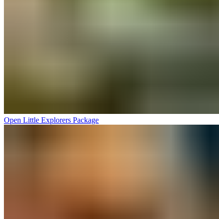
Open Little Explorers Package​​​​‌ ‍ ​‍​‍‌‍ ‌ ​‍‌‍‍‌‌‍‌ ‌‍‍‌‌‍ ‍​‍​‍​ ‍‍​‍​‍‌ ​ ‌‍​‌‌‍ ‍‌‍‍‌‌ ‌​‌ ‍‌​‍ ‍‌‍‍‌‌‍ ​‍​‍​‍ ​​‍​‍‌‍‍​‌ ​‍‌‍‌‌‌‍‌‍​‍​‍​ ‍‍​‍​‍‌‍‍​‌ ‌​‌ ‌​‌ ​​‌ ​ ​ ‍‍​‍ ​‍ ‌‍ ​​‍ ‌‌‍​‌‌‍ ‍‌‍‌​​‍ ‌‌ ​‍​‍ ‌‌‍‍​‌‍ ‌ ‌​‌‍‌‌‌‍ ​‌ ​ ​‍ ‌‌ ​ ‌ ‌​‌ ‌‌‌‍‌​‌‍‍‌‌‍ ​‍ ‍‌ ‌‍‌‍‌‌‌ ​‍‌‍​ ‌‍‌‌‌‍ ​​‍ ‍‌‍​‌‌ ​​‌ ​​​‍ ‌‍‍‌‌‍ ‍‌ ‌​‌‍‌‌‌‍ ‍‌ ‌​​‍ ‌‍‌‌‌‍‌​‌‍‍‌‌ ‌​​‍ ‌‍ ‌‌‍ ‌‍‌​‌‍‌‌​ ‌‌ ​​‌ ​‍‌‍‌‌‌ ​ ‌‍‌‌‌‍ ‍‌ ‌​‌‍​‌‌ ‌​‌‍‍‌‌‍ ‌‍ ‍​ ‍ ‌‍‍‌‌‍‌​​ ‌​ ‍‌​ ​‌​ ‌‍​ ‌‍​ ‍‌‌‍‌​‌‍​‌​ ​​​‍ ‌​ ‌‍‌‍​ ‌‍​ ‌‍​ ​‍ ‌​ ‌​​ ‍‌​ ‌​​ ‌‍​‍ ‌‌‍​‌​ ​‍​ ‌ ​ ‌​​‍ ‌‌‍​‌‌‍​ ‌‍​‍​ ‍‌‌‍​‍​ ​ ‌‍‌‌‌‍​ ​ ​ ‌‍‌​​ ‌ ‌‍​ ​ ‍ ‌ ‌​‌ ‍‌‌ ​​‌‍‌‌​ ‌‌‍‍​‌‍ ‌ ‌​‌‍‌‌‌‍ ​‌‌​ ‌‍‍‌‌ ‌​‌‍‌‌‌‌​​‌‍​‌‌‍‌ ‌‍‌‌​ ‍ ‌ ​​‌‍​‌‌ ‌​‌‍‍​​ ‌‌ ​​‌‍​‌‌‍‌ ‌‍‌‌‌​​‍‌ ‌‌‌‍‍‌‌‍ ​‌‍‌​‌‍‌‌‌ ​‍​‍‌‌​ ‌‌‌​​‍‌‌ ‌‍‍ ‌‍‌‌‌ ‍‌​‍‌‌​ ​ ‌​‌​​‍‌‌​ ​ ‌​‌​​‍‌‌​ ​‍​ ​‍​ ‍​​ ​ ​ ‍​​ ‌ ​ ‍​​ ​‌​ ‌‍‌‍​ ‌‍‌‌​ ‌​​ ​‍‌‍​‌​‍‌‌​ ​‍​ ​‍​‍‌‌​ ‌‌‌​‌​​‍ ‍‌‍​ ‌‍ ‌‍ ‍‌ ‌​‌‍‌‌‌‍ ‍‌ ‌​​‍‌‌​ ‌‌‌​​‍‌‌ ‌‍‍ ‌‍‌‌‌ ‍‌​‍‌‌​ ​ ‌​‌​​‍‌‌​ ​ ‌​‌​​‍‌‌​ ​‍​ ​‍‌‍‌‍​ ​‍‌‍‌‌​ ​​​ ​​​ ​​​ ‌​‌‍​‍​ ‍​​ ‍‌​ ‌‌​ ​ ​‍‌‌​ ​‍​ ​‍​‍‌‌​ ‌‌‌​‌​​‍ ‍‌ ‌​‌‍‍‌‌ ‌​‌‍ ​‌‍‌‌​ ‌‍​‍‌‍​‌‌ ​ ‌‍‌‌‌‌‌‌‌ ​‍‌‍ ​​ ‌‌‍‍​‌ ‌​‌ ‌​‌ ​​‌ ​ ​‍‌‌​ ​ ‌​​‌​‍‌‌​ ​‍‌​‌‍​‍‌‌​ ​‍‌​‌‍‌‍ ​​‍ ‌‌‍​‌‌‍ ‍‌‍‌​​‍ ‌‌ ​‍​‍ ‌‌‍‍​‌‍ ‌ ‌​‌‍‌‌‌‍ ​‌ ​ ​‍ ‌‌ ​ ‌ ‌​‌ ‌‌‌‍‌​‌‍‍‌‌‍ ​‍ ‍‌ ‌‍‌‍‌‌‌ ​‍‌‍​ ‌‍‌‌‌‍ ​​‍ ‍‌‍​‌‌ ​​‌ ​​​‍‌‍‌‍‍‌‌‍‌​​ ‌​ ‍‌​ ​‌​ ‌‍​ ‌‍​ ‍‌‌‍‌​‌‍​‌​ ​​​‍ ‌​ ‌‍‌‍​ ‌‍​ ‌‍​ ​‍ ‌​ ‌​​ ‍‌​ ‌​​ ‌‍​‍ ‌‌‍​‌​ ​‍​ ‌ ​ ‌​​‍ ‌‌‍​‌‌‍​ ‌‍​‍​ ‍‌‌‍​‍​ ​ ‌‍‌‌‌‍​ ​ ​ ‌‍‌​​ ‌ ‌‍​ ​‍‌‍‌ ‌​‌ ‍‌‌ ​​‌‍‌‌​ ‌‌‍‍​‌‍ ‌ ‌​‌‍‌‌‌‍ ​‌‌​ ‌‍‍‌‌ ‌​‌‍‌‌‌‌​​‌‍​‌‌‍‌ ‌‍‌‌​‍‌‍‌ ​​‌‍​‌‌ ‌​‌‍‍​​ ‌‌ ​​‌‍​‌‌‍‌ ‌‍‌‌‌​​‍‌ ‌‌‌‍‍‌‌‍ ​‌‍‌​‌‍‌‌‌ ​‍​‍‌‌​ ‌‌‌​​‍‌‌ ‌‍‍ ‌‍‌‌‌ ‍‌​‍‌‌​ ​ ‌​‌​​‍‌‌​ ​ ‌​‌​​‍‌‌​ ​‍​ ​‍​ ‍​​ ​ ​ ‍​​ ‌ ​ ‍​​ ​‌​ ‌‍‌‍​ ‌‍‌‌​ ‌​​ ​‍‌‍​‌​‍‌‌​ ​‍​ ​‍​‍‌‌​ ‌‌‌​‌​​‍ ‍‌‍​ ‌‍ ‌‍ ‍‌ ‌​‌‍‌‌‌‍ ‍‌ ‌​​‍‌‌​ ‌‌‌​​‍‌‌ ‌‍‍ ‌‍‌‌‌ ‍‌​‍‌‌​ ​ ‌​‌​​‍‌‌​ ​ ‌​‌​​‍‌‌​ ​‍​ ​‍‌‍‌‍​ ​‍‌‍‌‌​ ​​​ ​​​ ​​​ ‌​‌‍​‍​ ‍​​ ‍‌​ ‌‌​ ​ ​‍‌‌​ ​‍​ ​‍​‍‌‌​ ‌‌‌​‌​​‍ ‍‌ ‌​‌‍‍‌‌ ‌​‌‍ ​‌‍‌‌​‍‌‍‌ ​​‌‍‌‌‌ ​‍‌ ​ ‌ ​​‌‍‌‌‌‍​ ‌ ‌​‌‍‍‌‌ ‌‍‌‍‌‌​ ‌‌ ​​‌ ‌‌‌‍​‍‌‍ ​‌‍‍‌‌ ​ ‌‍‍​‌‍‌‌‌‍‌​​‍​‍‌ ‌