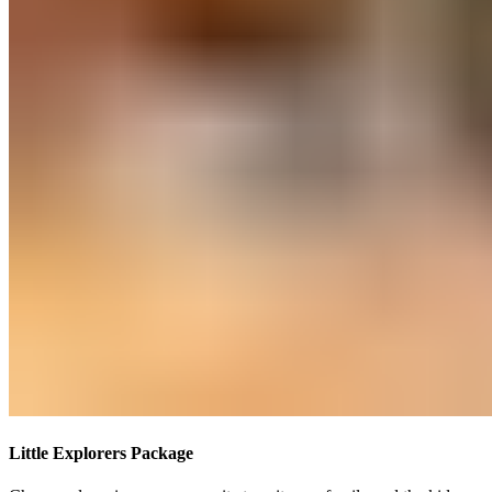
Little Explorers Package​​​​‌ ‍ ​‍​‍‌‍ ‌ ​‍‌‍‍‌‌‍‌ ‌‍‍‌‌‍ ‍​‍​‍​ ‍‍​‍​‍‌ ​ ‌‍​‌‌‍ ‍‌‍‍‌‌ ‌​‌ ‍‌​‍ ‍‌‍‍‌‌‍ ​‍​‍​‍ ​​‍​‍‌‍‍​‌ ​‍‌‍‌‌‌‍‌‍​‍​‍​ ‍‍​‍​‍‌‍‍​‌ ‌​‌ ‌​‌ ​​‌ ​ ​ ‍‍​‍ ​‍ ‌‍ ​​‍ ‌‌‍​‌‌‍ ‍‌‍‌​​‍ ‌‌ ​‍​‍ ‌‌‍‍​‌‍ ‌ ‌​‌‍‌‌‌‍ ​‌ ​ ​‍ ‌‌ ​ ‌ ‌​‌ ‌‌‌‍‌​‌‍‍‌‌‍ ​‍ ‍‌ ‌‍‌‍‌‌‌ ​‍‌‍​ ‌‍‌‌‌‍ ​​‍ ‍‌‍​‌‌ ​​‌ ​​​‍ ‌‍‍‌‌‍ ‍‌ ‌​‌‍‌‌‌‍ ‍‌ ‌​​‍ ‌‍‌‌‌‍‌​‌‍‍‌‌ ‌​​‍ ‌‍ ‌‌‍ ‌‍‌​‌‍‌‌​ ‌‌ ​​‌ ​‍‌‍‌‌‌ ​ ‌‍‌‌‌‍ ‍‌ ‌​‌‍​‌‌ ‌​‌‍‍‌‌‍ ‌‍ ‍​ ‍ ‌‍‍‌‌‍‌​​ ‌​ ‍‌​ ​‌​ ‌‍​ ‌‍​ ‍‌‌‍‌​‌‍​‌​ ​​​‍ ‌​ ‌‍‌‍​ ‌‍​ ‌‍​ ​‍ ‌​ ‌​​ ‍‌​ ‌​​ ‌‍​‍ ‌‌‍​‌​ ​‍​ ‌ ​ ‌​​‍ ‌‌‍​‌‌‍​ ‌‍​‍​ ‍‌‌‍​‍​ ​ ‌‍‌‌‌‍​ ​ ​ ‌‍‌​​ ‌ ‌‍​ ​ ‍ ‌ ‌​‌ ‍‌‌ ​​‌‍‌‌​ ‌‌‍‍​‌‍ ‌ ‌​‌‍‌‌‌‍ ​‌‌​ ‌‍‍‌‌ ‌​‌‍‌‌‌‌​​‌‍​‌‌‍‌ ‌‍‌‌​ ‍ ‌ ​​‌‍​‌‌ ‌​‌‍‍​​ ‌‌ ​​‌‍​‌‌‍‌ ‌‍‌‌‌​​‍‌ ‌‌‌‍‍‌‌‍ ​‌‍‌​‌‍‌‌‌ ​‍​‍‌‌​ ‌‌‌​​‍‌‌ ‌‍‍ ‌‍‌‌‌ ‍‌​‍‌‌​ ​ ‌​‌​​‍‌‌​ ​ ‌​‌​​‍‌‌​ ​‍​ ​‍​ ‍​​ ​ ​ ‍​​ ‌ ​ ‍​​ ​‌​ ‌‍‌‍​ ‌‍‌‌​ ‌​​ ​‍‌‍​‌​‍‌‌​ ​‍​ ​‍​‍‌‌​ ‌‌‌​‌​​‍ ‍‌‍​ ‌‍ ‌‍ ‍‌ ‌​‌‍‌‌‌‍ ‍‌ ‌​​‍‌‌​ ‌‌‌​​‍‌‌ ‌‍‍ ‌‍‌‌‌ ‍‌​‍‌‌​ ​ ‌​‌​​‍‌‌​ ​ ‌​‌​​‍‌‌​ ​‍​ ​‍‌‍‌‍​ ​‍‌‍‌‌​ ​​​ ​​​ ​​​ ‌​‌‍​‍​ ‍​​ ‍‌​ ‌‌​ ​ ​‍‌‌​ ​‍​ ​‍​‍‌‌​ ‌‌‌​‌​​‍ ‍‌ ‌​‌‍‍‌‌ ‌​‌‍ ​‌‍‌‌​ ‌‍​‍‌‍​‌‌ ​ ‌‍‌‌‌‌‌‌‌ ​‍‌‍ ​​ ‌‌‍‍​‌ ‌​‌ ‌​‌ ​​‌ ​ ​‍‌‌​ ​ ‌​​‌​‍‌‌​ ​‍‌​‌‍​‍‌‌​ ​‍‌​‌‍‌‍ ​​‍ ‌‌‍​‌‌‍ ‍‌‍‌​​‍ ‌‌ ​‍​‍ ‌‌‍‍​‌‍ ‌ ‌​‌‍‌‌‌‍ ​‌ ​ ​‍ ‌‌ ​ ‌ ‌​‌ ‌‌‌‍‌​‌‍‍‌‌‍ ​‍ ‍‌ ‌‍‌‍‌‌‌ ​‍‌‍​ ‌‍‌‌‌‍ ​​‍ ‍‌‍​‌‌ ​​‌ ​​​‍‌‍‌‍‍‌‌‍‌​​ ‌​ ‍‌​ ​‌​ ‌‍​ ‌‍​ ‍‌‌‍‌​‌‍​‌​ ​​​‍ ‌​ ‌‍‌‍​ ‌‍​ ‌‍​ ​‍ ‌​ ‌​​ ‍‌​ ‌​​ ‌‍​‍ ‌‌‍​‌​ ​‍​ ‌ ​ ‌​​‍ ‌‌‍​‌‌‍​ ‌‍​‍​ ‍‌‌‍​‍​ ​ ‌‍‌‌‌‍​ ​ ​ ‌‍‌​​ ‌ ‌‍​ ​‍‌‍‌ ‌​‌ ‍‌‌ ​​‌‍‌‌​ ‌‌‍‍​‌‍ ‌ ‌​‌‍‌‌‌‍ ​‌‌​ ‌‍‍‌‌ ‌​‌‍‌‌‌‌​​‌‍​‌‌‍‌ ‌‍‌‌​‍‌‍‌ ​​‌‍​‌‌ ‌​‌‍‍​​ ‌‌ ​​‌‍​‌‌‍‌ ‌‍‌‌‌​​‍‌ ‌‌‌‍‍‌‌‍ ​‌‍‌​‌‍‌‌‌ ​‍​‍‌‌​ ‌‌‌​​‍‌‌ ‌‍‍ ‌‍‌‌‌ ‍‌​‍‌‌​ ​ ‌​‌​​‍‌‌​ ​ ‌​‌​​‍‌‌​ ​‍​ ​‍​ ‍​​ ​ ​ ‍​​ ‌ ​ ‍​​ ​‌​ ‌‍‌‍​ ‌‍‌‌​ ‌​​ ​‍‌‍​‌​‍‌‌​ ​‍​ ​‍​‍‌‌​ ‌‌‌​‌​​‍ ‍‌‍​ ‌‍ ‌‍ ‍‌ ‌​‌‍‌‌‌‍ ‍‌ ‌​​‍‌‌​ ‌‌‌​​‍‌‌ ‌‍‍ ‌‍‌‌‌ ‍‌​‍‌‌​ ​ ‌​‌​​‍‌‌​ ​ ‌​‌​​‍‌‌​ ​‍​ ​‍‌‍‌‍​ ​‍‌‍‌‌​ ​​​ ​​​ ​​​ ‌​‌‍​‍​ ‍​​ ‍‌​ ‌‌​ ​ ​‍‌‌​ ​‍​ ​‍​‍‌‌​ ‌‌‌​‌​​‍ ‍‌ ‌​‌‍‍‌‌ ‌​‌‍ ​‌‍‌‌​‍‌‍‌ ​​‌‍‌‌‌ ​‍‌ ​ ‌ ​​‌‍‌‌‌‍​ ‌ ‌​‌‍‍‌‌ ‌‍‌‍‌‌​ ‌‌ ​​‌ ‌‌‌‍​‍‌‍ ​‌‍‍‌‌ ​ ‌‍‍​‌‍‌‌‌‍‌​​‍​‍‌ ‌