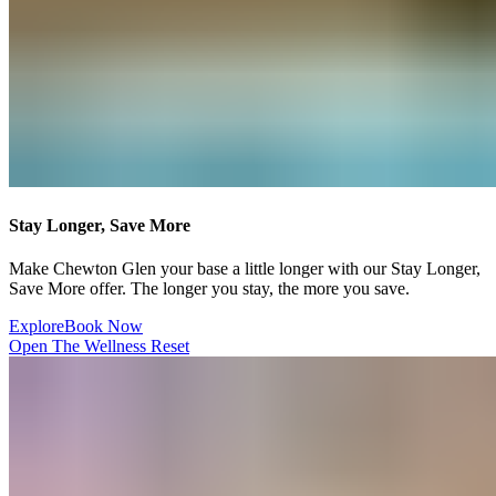
Stay Longer, Save More​​​​‌ ‍ ​‍​‍‌‍ ‌ ​‍‌‍‍‌‌‍‌ ‌‍‍‌‌‍ ‍​‍​‍​ ‍‍​‍​‍‌ ​ ‌‍​‌‌‍ ‍‌‍‍‌‌ ‌​‌ ‍‌​‍ ‍‌‍‍‌‌‍ ​‍​‍​‍ ​​‍​‍‌‍‍​‌ ​‍‌‍‌‌‌‍‌‍​‍​‍​ ‍‍​‍​‍‌‍‍​‌ ‌​‌ ‌​‌ ​​‌ ​ ​ ‍‍​‍ ​‍ ‌‍ ​​‍ ‌‌‍​‌‌‍ ‍‌‍‌​​‍ ‌‌ ​‍​‍ ‌‌‍‍​‌‍ ‌ ‌​‌‍‌‌‌‍ ​‌ ​ ​‍ ‌‌ ​ ‌ ‌​‌ ‌‌‌‍‌​‌‍‍‌‌‍ ​‍ ‍‌ ‌‍‌‍‌‌‌ ​‍‌‍​ ‌‍‌‌‌‍ ​​‍ ‍‌‍​‌‌ ​​‌ ​​​‍ ‌‍‍‌‌‍ ‍‌ ‌​‌‍‌‌‌‍ ‍‌ ‌​​‍ ‌‍‌‌‌‍‌​‌‍‍‌‌ ‌​​‍ ‌‍ ‌‌‍ ‌‍‌​‌‍‌‌​ ‌‌ ​​‌ ​‍‌‍‌‌‌ ​ ‌‍‌‌‌‍ ‍‌ ‌​‌‍​‌‌ ‌​‌‍‍‌‌‍ ‌‍ ‍​ ‍ ‌‍‍‌‌‍‌​​ ‌​ ‍‌​ ​‌​ ‌‍​ ‌‍​ ‍‌‌‍‌​‌‍​‌​ ​​​‍ ‌​ ‌‍‌‍​ ‌‍​ ‌‍​ ​‍ ‌​ ‌​​ ‍‌​ ‌​​ ‌‍​‍ ‌‌‍​‌​ ​‍​ ‌ ​ ‌​​‍ ‌‌‍​‌‌‍​ ‌‍​‍​ ‍‌‌‍​‍​ ​ ‌‍‌‌‌‍​ ​ ​ ‌‍‌​​ ‌ ‌‍​ ​ ‍ ‌ ‌​‌ ‍‌‌ ​​‌‍‌‌​ ‌‌‍‍​‌‍ ‌ ‌​‌‍‌‌‌‍ ​‌‌​ ‌‍‍‌‌ ‌​‌‍‌‌‌‌​​‌‍​‌‌‍‌ ‌‍‌‌​ ‍ ‌ ​​‌‍​‌‌ ‌​‌‍‍​​ ‌‌ ​​‌‍​‌‌‍‌ ‌‍‌‌‌​​‍‌ ‌‌‌‍‍‌‌‍ ​‌‍‌​‌‍‌‌‌ ​‍​‍‌‌​ ‌‌‌​​‍‌‌ ‌‍‍ ‌‍‌‌‌ ‍‌​‍‌‌​ ​ ‌​‌​​‍‌‌​ ​ ‌​‌​​‍‌‌​ ​‍​ ​‍​ ‍​​ ​ ​ ‍​​ ‌ ​ ‍​​ ​‌​ ‌‍‌‍​ ‌‍‌‌​ ‌​​ ​‍‌‍​‌​‍‌‌​ ​‍​ ​‍​‍‌‌​ ‌‌‌​‌​​‍ ‍‌‍​ ‌‍ ‌‍ ‍‌ ‌​‌‍‌‌‌‍ ‍‌ ‌​​‍‌‌​ ‌‌‌​​‍‌‌ ‌‍‍ ‌‍‌‌‌ ‍‌​‍‌‌​ ​ ‌​‌​​‍‌‌​ ​ ‌​‌​​‍‌‌​ ​‍​ ​‍‌‍‌‍​ ‌ ​ ‌‍‌‍​ ​ ‍​‌‍‌‌‌‍‌​​ ‌​​ ​ ​ ‌​​ ‍‌​ ‍​​‍‌‌​ ​‍​ ​‍​‍‌‌​ ‌‌‌​‌​​‍ ‍‌ ‌​‌‍‍‌‌ ‌​‌‍ ​‌‍‌‌​ ‌‍​‍‌‍​‌‌ ​ ‌‍‌‌‌‌‌‌‌ ​‍‌‍ ​​ ‌‌‍‍​‌ ‌​‌ ‌​‌ ​​‌ ​ ​‍‌‌​ ​ ‌​​‌​‍‌‌​ ​‍‌​‌‍​‍‌‌​ ​‍‌​‌‍‌‍ ​​‍ ‌‌‍​‌‌‍ ‍‌‍‌​​‍ ‌‌ ​‍​‍ ‌‌‍‍​‌‍ ‌ ‌​‌‍‌‌‌‍ ​‌ ​ ​‍ ‌‌ ​ ‌ ‌​‌ ‌‌‌‍‌​‌‍‍‌‌‍ ​‍ ‍‌ ‌‍‌‍‌‌‌ ​‍‌‍​ ‌‍‌‌‌‍ ​​‍ ‍‌‍​‌‌ ​​‌ ​​​‍‌‍‌‍‍‌‌‍‌​​ ‌​ ‍‌​ ​‌​ ‌‍​ ‌‍​ ‍‌‌‍‌​‌‍​‌​ ​​​‍ ‌​ ‌‍‌‍​ ‌‍​ ‌‍​ ​‍ ‌​ ‌​​ ‍‌​ ‌​​ ‌‍​‍ ‌‌‍​‌​ ​‍​ ‌ ​ ‌​​‍ ‌‌‍​‌‌‍​ ‌‍​‍​ ‍‌‌‍​‍​ ​ ‌‍‌‌‌‍​ ​ ​ ‌‍‌​​ ‌ ‌‍​ ​‍‌‍‌ ‌​‌ ‍‌‌ ​​‌‍‌‌​ ‌‌‍‍​‌‍ ‌ ‌​‌‍‌‌‌‍ ​‌‌​ ‌‍‍‌‌ ‌​‌‍‌‌‌‌​​‌‍​‌‌‍‌ ‌‍‌‌​‍‌‍‌ ​​‌‍​‌‌ ‌​‌‍‍​​ ‌‌ ​​‌‍​‌‌‍‌ ‌‍‌‌‌​​‍‌ ‌‌‌‍‍‌‌‍ ​‌‍‌​‌‍‌‌‌ ​‍​‍‌‌​ ‌‌‌​​‍‌‌ ‌‍‍ ‌‍‌‌‌ ‍‌​‍‌‌​ ​ ‌​‌​​‍‌‌​ ​ ‌​‌​​‍‌‌​ ​‍​ ​‍​ ‍​​ ​ ​ ‍​​ ‌ ​ ‍​​ ​‌​ ‌‍‌‍​ ‌‍‌‌​ ‌​​ ​‍‌‍​‌​‍‌‌​ ​‍​ ​‍​‍‌‌​ ‌‌‌​‌​​‍ ‍‌‍​ ‌‍ ‌‍ ‍‌ ‌​‌‍‌‌‌‍ ‍‌ ‌​​‍‌‌​ ‌‌‌​​‍‌‌ ‌‍‍ ‌‍‌‌‌ ‍‌​‍‌‌​ ​ ‌​‌​​‍‌‌​ ​ ‌​‌​​‍‌‌​ ​‍​ ​‍‌‍‌‍​ ‌ ​ ‌‍‌‍​ ​ ‍​‌‍‌‌‌‍‌​​ ‌​​ ​ ​ ‌​​ ‍‌​ ‍​​‍‌‌​ ​‍​ ​‍​‍‌‌​ ‌‌‌​‌​​‍ ‍‌ ‌​‌‍‍‌‌ ‌​‌‍ ​‌‍‌‌​‍‌‍‌ ​​‌‍‌‌‌ ​‍‌ ​ ‌ ​​‌‍‌‌‌‍​ ‌ ‌​‌‍‍‌‌ ‌‍‌‍‌‌​ ‌‌ ​​‌ ‌‌‌‍​‍‌‍ ​‌‍‍‌‌ ​ ‌‍‍​‌‍‌‌‌‍‌​​‍​‍‌ ‌
Make Chewton Glen your base a little longer with our Stay Longer,
Save More offer. The longer you stay, the more you save.​​​​‌ ‍ ​‍​‍‌‍ ‌ ​‍‌‍‍‌‌‍‌ ‌‍‍‌‌‍ ‍​‍​‍​ ‍‍​‍​‍‌ ​ ‌‍​‌‌‍ ‍‌‍‍‌‌ ‌​‌ ‍‌​‍ ‍‌‍‍‌‌‍ ​‍​‍​‍ ​​‍​‍‌‍‍​‌ ​‍‌‍‌‌‌‍‌‍​‍​‍​ ‍‍​‍​‍‌‍‍​‌ ‌​‌ ‌​‌ ​​‌ ​ ​ ‍‍​‍ ​‍ ‌‍ ​​‍ ‌‌‍​‌‌‍ ‍‌‍‌​​‍ ‌‌ ​‍​‍ ‌‌‍‍​‌‍ ‌ ‌​‌‍‌‌‌‍ ​‌ ​ ​‍ ‌‌ ​ ‌ ‌​‌ ‌‌‌‍‌​‌‍‍‌‌‍ ​‍ ‍‌ ‌‍‌‍‌‌‌ ​‍‌‍​ ‌‍‌‌‌‍ ​​‍ ‍‌‍​‌‌ ​​‌ ​​​‍ ‌‍‍‌‌‍ ‍‌ ‌​‌‍‌‌‌‍ ‍‌ ‌​​‍ ‌‍‌‌‌‍‌​‌‍‍‌‌ ‌​​‍ ‌‍ ‌‌‍ ‌‍‌​‌‍‌‌​ ‌‌ ​​‌ ​‍‌‍‌‌‌ ​ ‌‍‌‌‌‍ ‍‌ ‌​‌‍​‌‌ ‌​‌‍‍‌‌‍ ‌‍ ‍​ ‍ ‌‍‍‌‌‍‌​​ ‌​ ‍‌​ ​‌​ ‌‍​ ‌‍​ ‍‌‌‍‌​‌‍​‌​ ​​​‍ ‌​ ‌‍‌‍​ ‌‍​ ‌‍​ ​‍ ‌​ ‌​​ ‍‌​ ‌​​ ‌‍​‍ ‌‌‍​‌​ ​‍​ ‌ ​ ‌​​‍ ‌‌‍​‌‌‍​ ‌‍​‍​ ‍‌‌‍​‍​ ​ ‌‍‌‌‌‍​ ​ ​ ‌‍‌​​ ‌ ‌‍​ ​ ‍ ‌ ‌​‌ ‍‌‌ ​​‌‍‌‌​ ‌‌‍‍​‌‍ ‌ ‌​‌‍‌‌‌‍ ​‌‌​ ‌‍‍‌‌ ‌​‌‍‌‌‌‌​​‌‍​‌‌‍‌ ‌‍‌‌​ ‍ ‌ ​​‌‍​‌‌ ‌​‌‍‍​​ ‌‌ ​​‌‍​‌‌‍‌ ‌‍‌‌‌​​‍‌ ‌‌‌‍‍‌‌‍ ​‌‍‌​‌‍‌‌‌ ​‍​‍‌‌​ ‌‌‌​​‍‌‌ ‌‍‍ ‌‍‌‌‌ ‍‌​‍‌‌​ ​ ‌​‌​​‍‌‌​ ​ ‌​‌​​‍‌‌​ ​‍​ ​‍​ ‍​​ ​ ​ ‍​​ ‌ ​ ‍​​ ​‌​ ‌‍‌‍​ ‌‍‌‌​ ‌​​ ​‍‌‍​‌​‍‌‌​ ​‍​ ​‍​‍‌‌​ ‌‌‌​‌​​‍ ‍‌‍​ ‌‍ ‌‍ ‍‌ ‌​‌‍‌‌‌‍ ‍‌ ‌​​‍‌‌​ ‌‌‌​​‍‌‌ ‌‍‍ ‌‍‌‌‌ ‍‌​‍‌‌​ ​ ‌​‌​​‍‌‌​ ​ ‌​‌​​‍‌‌​ ​‍​ ​‍‌‍‌‍​ ‌ ​ ‌‍‌‍​ ​ ‍​‌‍‌‌‌‍‌​​ ‌​​ ​ ​ ‌​​ ‍‌​ ‍​​‍‌‌​ ​‍​ ​‍​‍‌‌​ ‌‌‌​‌​​‍ ‍‌‍‌‌‌ ‍​‌‍​ ‌‍‌‌‌ ​‍‌ ​​‌ ‌​​ ‌‍​‍‌‍​‌‌ ​ ‌‍‌‌‌‌‌‌‌ ​‍‌‍ ​​ ‌‌‍‍​‌ ‌​‌ ‌​‌ ​​‌ ​ ​‍‌‌​ ​ ‌​​‌​‍‌‌​ ​‍‌​‌‍​‍‌‌​ ​‍‌​‌‍‌‍ ​​‍ ‌‌‍​‌‌‍ ‍‌‍‌​​‍ ‌‌ ​‍​‍ ‌‌‍‍​‌‍ ‌ ‌​‌‍‌‌‌‍ ​‌ ​ ​‍ ‌‌ ​ ‌ ‌​‌ ‌‌‌‍‌​‌‍‍‌‌‍ ​‍ ‍‌ ‌‍‌‍‌‌‌ ​‍‌‍​ ‌‍‌‌‌‍ ​​‍ ‍‌‍​‌‌ ​​‌ ​​​‍‌‍‌‍‍‌‌‍‌​​ ‌​ ‍‌​ ​‌​ ‌‍​ ‌‍​ ‍‌‌‍‌​‌‍​‌​ ​​​‍ ‌​ ‌‍‌‍​ ‌‍​ ‌‍​ ​‍ ‌​ ‌​​ ‍‌​ ‌​​ ‌‍​‍ ‌‌‍​‌​ ​‍​ ‌ ​ ‌​​‍ ‌‌‍​‌‌‍​ ‌‍​‍​ ‍‌‌‍​‍​ ​ ‌‍‌‌‌‍​ ​ ​ ‌‍‌​​ ‌ ‌‍​ ​‍‌‍‌ ‌​‌ ‍‌‌ ​​‌‍‌‌​ ‌‌‍‍​‌‍ ‌ ‌​‌‍‌‌‌‍ ​‌‌​ ‌‍‍‌‌ ‌​‌‍‌‌‌‌​​‌‍​‌‌‍‌ ‌‍‌‌​‍‌‍‌ ​​‌‍​‌‌ ‌​‌‍‍​​ ‌‌ ​​‌‍​‌‌‍‌ ‌‍‌‌‌​​‍‌ ‌‌‌‍‍‌‌‍ ​‌‍‌​‌‍‌‌‌ ​‍​‍‌‌​ ‌‌‌​​‍‌‌ ‌‍‍ ‌‍‌‌‌ ‍‌​‍‌‌​ ​ ‌​‌​​‍‌‌​ ​ ‌​‌​​‍‌‌​ ​‍​ ​‍​ ‍​​ ​ ​ ‍​​ ‌ ​ ‍​​ ​‌​ ‌‍‌‍​ ‌‍‌‌​ ‌​​ ​‍‌‍​‌​‍‌‌​ ​‍​ ​‍​‍‌‌​ ‌‌‌​‌​​‍ ‍‌‍​ ‌‍ ‌‍ ‍‌ ‌​‌‍‌‌‌‍ ‍‌ ‌​​‍‌‌​ ‌‌‌​​‍‌‌ ‌‍‍ ‌‍‌‌‌ ‍‌​‍‌‌​ ​ ‌​‌​​‍‌‌​ ​ ‌​‌​​‍‌‌​ ​‍​ ​‍‌‍‌‍​ ‌ ​ ‌‍‌‍​ ​ ‍​‌‍‌‌‌‍‌​​ ‌​​ ​ ​ ‌​​ ‍‌​ ‍​​‍‌‌​ ​‍​ ​‍​‍‌‌​ ‌‌‌​‌​​‍ ‍‌‍‌‌‌ ‍​‌‍​ ‌‍‌‌‌ ​‍‌ ​​‌ ‌​​‍‌‍‌ ​​‌‍‌‌‌ ​‍‌ ​ ‌ ​​‌‍‌‌‌‍​ ‌ ‌​‌‍‍‌‌ ‌‍‌‍‌‌​ ‌‌ ​​‌ ‌‌‌‍​‍‌‍ ​‌‍‍‌‌ ​ ‌‍‍​‌‍‌‌‌‍‌​​‍​‍‌ ‌
Explore​​​​‌ ‍ ​‍​‍‌‍ ‌ ​‍‌‍‍‌‌‍‌ ‌‍‍‌‌‍ ‍​‍​‍​ ‍‍​‍​‍‌ ​ ‌‍​‌‌‍ ‍‌‍‍‌‌ ‌​‌ ‍‌​‍ ‍‌‍‍‌‌‍ ​‍​‍​‍ ​​‍​‍‌‍‍​‌ ​‍‌‍‌‌‌‍‌‍​‍​‍​ ‍‍​‍​‍‌‍‍​‌ ‌​‌ ‌​‌ ​​‌ ​ ​ ‍‍​‍ ​‍ ‌‍ ​​‍ ‌‌‍​‌‌‍ ‍‌‍‌​​‍ ‌‌ ​‍​‍ ‌‌‍‍​‌‍ ‌ ‌​‌‍‌‌‌‍ ​‌ ​ ​‍ ‌‌ ​ ‌ ‌​‌ ‌‌‌‍‌​‌‍‍‌‌‍ ​‍ ‍‌ ‌‍‌‍‌‌‌ ​‍‌‍​ ‌‍‌‌‌‍ ​​‍ ‍‌‍​‌‌ ​​‌ ​​​‍ ‌‍‍‌‌‍ ‍‌ ‌​‌‍‌‌‌‍ ‍‌ ‌​​‍ ‌‍‌‌‌‍‌​‌‍‍‌‌ ‌​​‍ ‌‍ ‌‌‍ ‌‍‌​‌‍‌‌​ ‌‌ ​​‌ ​‍‌‍‌‌‌ ​ ‌‍‌‌‌‍ ‍‌ ‌​‌‍​‌‌ ‌​‌‍‍‌‌‍ ‌‍ ‍​ ‍ ‌‍‍‌‌‍‌​​ ‌​ ‍‌​ ​‌​ ‌‍​ ‌‍​ ‍‌‌‍‌​‌‍​‌​ ​​​‍ ‌​ ‌‍‌‍​ ‌‍​ ‌‍​ ​‍ ‌​ ‌​​ ‍‌​ ‌​​ ‌‍​‍ ‌‌‍​‌​ ​‍​ ‌ ​ ‌​​‍ ‌‌‍​‌‌‍​ ‌‍​‍​ ‍‌‌‍​‍​ ​ ‌‍‌‌‌‍​ ​ ​ ‌‍‌​​ ‌ ‌‍​ ​ ‍ ‌ ‌​‌ ‍‌‌ ​​‌‍‌‌​ ‌‌‍‍​‌‍ ‌ ‌​‌‍‌‌‌‍ ​‌‌​ ‌‍‍‌‌ ‌​‌‍‌‌‌‌​​‌‍​‌‌‍‌ ‌‍‌‌​ ‍ ‌ ​​‌‍​‌‌ ‌​‌‍‍​​ ‌‌ ​​‌‍​‌‌‍‌ ‌‍‌‌‌​​‍‌ ‌‌‌‍‍‌‌‍ ​‌‍‌​‌‍‌‌‌ ​‍​‍‌‌​ ‌‌‌​​‍‌‌ ‌‍‍ ‌‍‌‌‌ ‍‌​‍‌‌​ ​ ‌​‌​​‍‌‌​ ​ ‌​‌​​‍‌‌​ ​‍​ ​‍​ ‍​​ ​ ​ ‍​​ ‌ ​ ‍​​ ​‌​ ‌‍‌‍​ ‌‍‌‌​ ‌​​ ​‍‌‍​‌​‍‌‌​ ​‍​ ​‍​‍‌‌​ ‌‌‌​‌​​‍ ‍‌‍​ ‌‍ ‌‍ ‍‌ ‌​‌‍‌‌‌‍ ‍‌ ‌​​‍‌‌​ ‌‌‌​​‍‌‌ ‌‍‍ ‌‍‌‌‌ ‍‌​‍‌‌​ ​ ‌​‌​​‍‌‌​ ​ ‌​‌​​‍‌‌​ ​‍​ ​‍‌‍‌‍​ ‌ ​ ‌‍‌‍​ ​ ‍​‌‍‌‌‌‍‌​​ ‌​​ ​ ​ ‌​​ ‍‌​ ‍​​‍‌‌​ ​‍​ ​‍​‍‌‌​ ‌‌‌​‌​​‍ ‍‌ ​​‌ ​‍‌‍‍‌‌‍ ‌‌‍​‌‌ ​‍‌ ‍‌‌​​ ‌ ‌​‌‍​‌​‍ ‍‌‍ ​‌‍​‌‌‍​‍‌‍‌‌‌‍ ​​ ‌‍​‍‌‍​‌‌ ​ ‌‍‌‌‌‌‌‌‌ ​‍‌‍ ​​ ‌‌‍‍​‌ ‌​‌ ‌​‌ ​​‌ ​ ​‍‌‌​ ​ ‌​​‌​‍‌‌​ ​‍‌​‌‍​‍‌‌​ ​‍‌​‌‍‌‍ ​​‍ ‌‌‍​‌‌‍ ‍‌‍‌​​‍ ‌‌ ​‍​‍ ‌‌‍‍​‌‍ ‌ ‌​‌‍‌‌‌‍ ​‌ ​ ​‍ ‌‌ ​ ‌ ‌​‌ ‌‌‌‍‌​‌‍‍‌‌‍ ​‍ ‍‌ ‌‍‌‍‌‌‌ ​‍‌‍​ ‌‍‌‌‌‍ ​​‍ ‍‌‍​‌‌ ​​‌ ​​​‍‌‍‌‍‍‌‌‍‌​​ ‌​ ‍‌​ ​‌​ ‌‍​ ‌‍​ ‍‌‌‍‌​‌‍​‌​ ​​​‍ ‌​ ‌‍‌‍​ ‌‍​ ‌‍​ ​‍ ‌​ ‌​​ ‍‌​ ‌​​ ‌‍​‍ ‌‌‍​‌​ ​‍​ ‌ ​ ‌​​‍ ‌‌‍​‌‌‍​ ‌‍​‍​ ‍‌‌‍​‍​ ​ ‌‍‌‌‌‍​ ​ ​ ‌‍‌​​ ‌ ‌‍​ ​‍‌‍‌ ‌​‌ ‍‌‌ ​​‌‍‌‌​ ‌‌‍‍​‌‍ ‌ ‌​‌‍‌‌‌‍ ​‌‌​ ‌‍‍‌‌ ‌​‌‍‌‌‌‌​​‌‍​‌‌‍‌ ‌‍‌‌​‍‌‍‌ ​​‌‍​‌‌ ‌​‌‍‍​​ ‌‌ ​​‌‍​‌‌‍‌ ‌‍‌‌‌​​‍‌ ‌‌‌‍‍‌‌‍ ​‌‍‌​‌‍‌‌‌ ​‍​‍‌‌​ ‌‌‌​​‍‌‌ ‌‍‍ ‌‍‌‌‌ ‍‌​‍‌‌​ ​ ‌​‌​​‍‌‌​ ​ ‌​‌​​‍‌‌​ ​‍​ ​‍​ ‍​​ ​ ​ ‍​​ ‌ ​ ‍​​ ​‌​ ‌‍‌‍​ ‌‍‌‌​ ‌​​ ​‍‌‍​‌​‍‌‌​ ​‍​ ​‍​‍‌‌​ ‌‌‌​‌​​‍ ‍‌‍​ ‌‍ ‌‍ ‍‌ ‌​‌‍‌‌‌‍ ‍‌ ‌​​‍‌‌​ ‌‌‌​​‍‌‌ ‌‍‍ ‌‍‌‌‌ ‍‌​‍‌‌​ ​ ‌​‌​​‍‌‌​ ​ ‌​‌​​‍‌‌​ ​‍​ ​‍‌‍‌‍​ ‌ ​ ‌‍‌‍​ ​ ‍​‌‍‌‌‌‍‌​​ ‌​​ ​ ​ ‌​​ ‍‌​ ‍​​‍‌‌​ ​‍​ ​‍​‍‌‌​ ‌‌‌​‌​​‍ ‍‌ ​​‌ ​‍‌‍‍‌‌‍ ‌‌‍​‌‌ ​‍‌ ‍‌‌​​ ‌ ‌​‌‍​‌​‍ ‍‌‍ ​‌‍​‌‌‍​‍‌‍‌‌‌‍ ​​‍‌‍‌ ​​‌‍‌‌‌ ​‍‌ ​ ‌ ​​‌‍‌‌‌‍​ ‌ ‌​‌‍‍‌‌ ‌‍‌‍‌‌​ ‌‌ ​​‌ ‌‌‌‍​‍‌‍ ​‌‍‍‌‌ ​ ‌‍‍​‌‍‌‌‌‍‌​​‍​‍‌ ‌
Book Now​​​​‌ ‍ ​‍​‍‌‍ ‌ ​‍‌‍‍‌‌‍‌ ‌‍‍‌‌‍ ‍​‍​‍​ ‍‍​‍​‍‌ ​ ‌‍​‌‌‍ ‍‌‍‍‌‌ ‌​‌ ‍‌​‍ ‍‌‍‍‌‌‍ ​‍​‍​‍ ​​‍​‍‌‍‍​‌ ​‍‌‍‌‌‌‍‌‍​‍​‍​ ‍‍​‍​‍‌‍‍​‌ ‌​‌ ‌​‌ ​​‌ ​ ​ ‍‍​‍ ​‍ ‌‍ ​​‍ ‌‌‍​‌‌‍ ‍‌‍‌​​‍ ‌‌ ​‍​‍ ‌‌‍‍​‌‍ ‌ ‌​‌‍‌‌‌‍ ​‌ ​ ​‍ ‌‌ ​ ‌ ‌​‌ ‌‌‌‍‌​‌‍‍‌‌‍ ​‍ ‍‌ ‌‍‌‍‌‌‌ ​‍‌‍​ ‌‍‌‌‌‍ ​​‍ ‍‌‍​‌‌ ​​‌ ​​​‍ ‌‍‍‌‌‍ ‍‌ ‌​‌‍‌‌‌‍ ‍‌ ‌​​‍ ‌‍‌‌‌‍‌​‌‍‍‌‌ ‌​​‍ ‌‍ ‌‌‍ ‌‍‌​‌‍‌‌​ ‌‌ ​​‌ ​‍‌‍‌‌‌ ​ ‌‍‌‌‌‍ ‍‌ ‌​‌‍​‌‌ ‌​‌‍‍‌‌‍ ‌‍ ‍​ ‍ ‌‍‍‌‌‍‌​​ ‌​ ‍‌​ ​‌​ ‌‍​ ‌‍​ ‍‌‌‍‌​‌‍​‌​ ​​​‍ ‌​ ‌‍‌‍​ ‌‍​ ‌‍​ ​‍ ‌​ ‌​​ ‍‌​ ‌​​ ‌‍​‍ ‌‌‍​‌​ ​‍​ ‌ ​ ‌​​‍ ‌‌‍​‌‌‍​ ‌‍​‍​ ‍‌‌‍​‍​ ​ ‌‍‌‌‌‍​ ​ ​ ‌‍‌​​ ‌ ‌‍​ ​ ‍ ‌ ‌​‌ ‍‌‌ ​​‌‍‌‌​ ‌‌‍‍​‌‍ ‌ ‌​‌‍‌‌‌‍ ​‌‌​ ‌‍‍‌‌ ‌​‌‍‌‌‌‌​​‌‍​‌‌‍‌ ‌‍‌‌​ ‍ ‌ ​​‌‍​‌‌ ‌​‌‍‍​​ ‌‌ ​​‌‍​‌‌‍‌ ‌‍‌‌‌​​‍‌ ‌‌‌‍‍‌‌‍ ​‌‍‌​‌‍‌‌‌ ​‍​‍‌‌​ ‌‌‌​​‍‌‌ ‌‍‍ ‌‍‌‌‌ ‍‌​‍‌‌​ ​ ‌​‌​​‍‌‌​ ​ ‌​‌​​‍‌‌​ ​‍​ ​‍​ ‍​​ ​ ​ ‍​​ ‌ ​ ‍​​ ​‌​ ‌‍‌‍​ ‌‍‌‌​ ‌​​ ​‍‌‍​‌​‍‌‌​ ​‍​ ​‍​‍‌‌​ ‌‌‌​‌​​‍ ‍‌‍​ ‌‍ ‌‍ ‍‌ ‌​‌‍‌‌‌‍ ‍‌ ‌​​‍‌‌​ ‌‌‌​​‍‌‌ ‌‍‍ ‌‍‌‌‌ ‍‌​‍‌‌​ ​ ‌​‌​​‍‌‌​ ​ ‌​‌​​‍‌‌​ ​‍​ ​‍‌‍‌‍​ ‌ ​ ‌‍‌‍​ ​ ‍​‌‍‌‌‌‍‌​​ ‌​​ ​ ​ ‌​​ ‍‌​ ‍​​‍‌‌​ ​‍​ ​‍​‍‌‌​ ‌‌‌​‌​​‍ ‍‌ ​ ‌‍‌‌‌‍​ ‌‍ ‌‍ ‍‌‍‌​‌‍​‌‌ ​‍‌ ‍‌‌​​ ‌ ‌​‌‍​‌​‍ ‍‌‍ ​‌‍​‌‌‍​‍‌‍‌‌‌‍ ​​ ‌‍​‍‌‍​‌‌ ​ ‌‍‌‌‌‌‌‌‌ ​‍‌‍ ​​ ‌‌‍‍​‌ ‌​‌ ‌​‌ ​​‌ ​ ​‍‌‌​ ​ ‌​​‌​‍‌‌​ ​‍‌​‌‍​‍‌‌​ ​‍‌​‌‍‌‍ ​​‍ ‌‌‍​‌‌‍ ‍‌‍‌​​‍ ‌‌ ​‍​‍ ‌‌‍‍​‌‍ ‌ ‌​‌‍‌‌‌‍ ​‌ ​ ​‍ ‌‌ ​ ‌ ‌​‌ ‌‌‌‍‌​‌‍‍‌‌‍ ​‍ ‍‌ ‌‍‌‍‌‌‌ ​‍‌‍​ ‌‍‌‌‌‍ ​​‍ ‍‌‍​‌‌ ​​‌ ​​​‍‌‍‌‍‍‌‌‍‌​​ ‌​ ‍‌​ ​‌​ ‌‍​ ‌‍​ ‍‌‌‍‌​‌‍​‌​ ​​​‍ ‌​ ‌‍‌‍​ ‌‍​ ‌‍​ ​‍ ‌​ ‌​​ ‍‌​ ‌​​ ‌‍​‍ ‌‌‍​‌​ ​‍​ ‌ ​ ‌​​‍ ‌‌‍​‌‌‍​ ‌‍​‍​ ‍‌‌‍​‍​ ​ ‌‍‌‌‌‍​ ​ ​ ‌‍‌​​ ‌ ‌‍​ ​‍‌‍‌ ‌​‌ ‍‌‌ ​​‌‍‌‌​ ‌‌‍‍​‌‍ ‌ ‌​‌‍‌‌‌‍ ​‌‌​ ‌‍‍‌‌ ‌​‌‍‌‌‌‌​​‌‍​‌‌‍‌ ‌‍‌‌​‍‌‍‌ ​​‌‍​‌‌ ‌​‌‍‍​​ ‌‌ ​​‌‍​‌‌‍‌ ‌‍‌‌‌​​‍‌ ‌‌‌‍‍‌‌‍ ​‌‍‌​‌‍‌‌‌ ​‍​‍‌‌​ ‌‌‌​​‍‌‌ ‌‍‍ ‌‍‌‌‌ ‍‌​‍‌‌​ ​ ‌​‌​​‍‌‌​ ​ ‌​‌​​‍‌‌​ ​‍​ ​‍​ ‍​​ ​ ​ ‍​​ ‌ ​ ‍​​ ​‌​ ‌‍‌‍​ ‌‍‌‌​ ‌​​ ​‍‌‍​‌​‍‌‌​ ​‍​ ​‍​‍‌‌​ ‌‌‌​‌​​‍ ‍‌‍​ ‌‍ ‌‍ ‍‌ ‌​‌‍‌‌‌‍ ‍‌ ‌​​‍‌‌​ ‌‌‌​​‍‌‌ ‌‍‍ ‌‍‌‌‌ ‍‌​‍‌‌​ ​ ‌​‌​​‍‌‌​ ​ ‌​‌​​‍‌‌​ ​‍​ ​‍‌‍‌‍​ ‌ ​ ‌‍‌‍​ ​ ‍​‌‍‌‌‌‍‌​​ ‌​​ ​ ​ ‌​​ ‍‌​ ‍​​‍‌‌​ ​‍​ ​‍​‍‌‌​ ‌‌‌​‌​​‍ ‍‌ ​ ‌‍‌‌‌‍​ ‌‍ ‌‍ ‍‌‍‌​‌‍​‌‌ ​‍‌ ‍‌‌​​ ‌ ‌​‌‍​‌​‍ ‍‌‍ ​‌‍​‌‌‍​‍‌‍‌‌‌‍ ​​‍‌‍‌ ​​‌‍‌‌‌ ​‍‌ ​ ‌ ​​‌‍‌‌‌‍​ ‌ ‌​‌‍‍‌‌ ‌‍‌‍‌‌​ ‌‌ ​​‌ ‌‌‌‍​‍‌‍ ​‌‍‍‌‌ ​ ‌‍‍​‌‍‌‌‌‍‌​​‍​‍‌ ‌
Open The Wellness Reset​​​​‌ ‍ ​‍​‍‌‍ ‌ ​‍‌‍‍‌‌‍‌ ‌‍‍‌‌‍ ‍​‍​‍​ ‍‍​‍​‍‌ ​ ‌‍​‌‌‍ ‍‌‍‍‌‌ ‌​‌ ‍‌​‍ ‍‌‍‍‌‌‍ ​‍​‍​‍ ​​‍​‍‌‍‍​‌ ​‍‌‍‌‌‌‍‌‍​‍​‍​ ‍‍​‍​‍‌‍‍​‌ ‌​‌ ‌​‌ ​​‌ ​ ​ ‍‍​‍ ​‍ ‌‍ ​​‍ ‌‌‍​‌‌‍ ‍‌‍‌​​‍ ‌‌ ​‍​‍ ‌‌‍‍​‌‍ ‌ ‌​‌‍‌‌‌‍ ​‌ ​ ​‍ ‌‌ ​ ‌ ‌​‌ ‌‌‌‍‌​‌‍‍‌‌‍ ​‍ ‍‌ ‌‍‌‍‌‌‌ ​‍‌‍​ ‌‍‌‌‌‍ ​​‍ ‍‌‍​‌‌ ​​‌ ​​​‍ ‌‍‍‌‌‍ ‍‌ ‌​‌‍‌‌‌‍ ‍‌ ‌​​‍ ‌‍‌‌‌‍‌​‌‍‍‌‌ ‌​​‍ ‌‍ ‌‌‍ ‌‍‌​‌‍‌‌​ ‌‌ ​​‌ ​‍‌‍‌‌‌ ​ ‌‍‌‌‌‍ ‍‌ ‌​‌‍​‌‌ ‌​‌‍‍‌‌‍ ‌‍ ‍​ ‍ ‌‍‍‌‌‍‌​​ ‌​ ‍‌​ ​‌​ ‌‍​ ‌‍​ ‍‌‌‍‌​‌‍​‌​ ​​​‍ ‌​ ‌‍‌‍​ ‌‍​ ‌‍​ ​‍ ‌​ ‌​​ ‍‌​ ‌​​ ‌‍​‍ ‌‌‍​‌​ ​‍​ ‌ ​ ‌​​‍ ‌‌‍​‌‌‍​ ‌‍​‍​ ‍‌‌‍​‍​ ​ ‌‍‌‌‌‍​ ​ ​ ‌‍‌​​ ‌ ‌‍​ ​ ‍ ‌ ‌​‌ ‍‌‌ ​​‌‍‌‌​ ‌‌‍‍​‌‍ ‌ ‌​‌‍‌‌‌‍ ​‌‌​ ‌‍‍‌‌ ‌​‌‍‌‌‌‌​​‌‍​‌‌‍‌ ‌‍‌‌​ ‍ ‌ ​​‌‍​‌‌ ‌​‌‍‍​​ ‌‌ ​​‌‍​‌‌‍‌ ‌‍‌‌‌​​‍‌ ‌‌‌‍‍‌‌‍ ​‌‍‌​‌‍‌‌‌ ​‍​‍‌‌​ ‌‌‌​​‍‌‌ ‌‍‍ ‌‍‌‌‌ ‍‌​‍‌‌​ ​ ‌​‌​​‍‌‌​ ​ ‌​‌​​‍‌‌​ ​‍​ ​‍​ ‍​​ ​ ​ ‍​​ ‌ ​ ‍​​ ​‌​ ‌‍‌‍​ ‌‍‌‌​ ‌​​ ​‍‌‍​‌​‍‌‌​ ​‍​ ​‍​‍‌‌​ ‌‌‌​‌​​‍ ‍‌‍​ ‌‍ ‌‍ ‍‌ ‌​‌‍‌‌‌‍ ‍‌ ‌​​‍‌‌​ ‌‌‌​​‍‌‌ ‌‍‍ ‌‍‌‌‌ ‍‌​‍‌‌​ ​ ‌​‌​​‍‌‌​ ​ ‌​‌​​‍‌‌​ ​‍​ ​‍​ ‌ ‌‍‌‍​ ‌ ​ ​ ​ ‌​​ ‌​​ ‌‍​ ‍​​ ‍​​ ‍​​ ​‌​ ‌‌​‍‌‌​ ​‍​ ​‍​‍‌‌​ ‌‌‌​‌​​‍ ‍‌ ‌​‌‍‍‌‌ ‌​‌‍ ​‌‍‌‌​ ‌‍​‍‌‍​‌‌ ​ ‌‍‌‌‌‌‌‌‌ ​‍‌‍ ​​ ‌‌‍‍​‌ ‌​‌ ‌​‌ ​​‌ ​ ​‍‌‌​ ​ ‌​​‌​‍‌‌​ ​‍‌​‌‍​‍‌‌​ ​‍‌​‌‍‌‍ ​​‍ ‌‌‍​‌‌‍ ‍‌‍‌​​‍ ‌‌ ​‍​‍ ‌‌‍‍​‌‍ ‌ ‌​‌‍‌‌‌‍ ​‌ ​ ​‍ ‌‌ ​ ‌ ‌​‌ ‌‌‌‍‌​‌‍‍‌‌‍ ​‍ ‍‌ ‌‍‌‍‌‌‌ ​‍‌‍​ ‌‍‌‌‌‍ ​​‍ ‍‌‍​‌‌ ​​‌ ​​​‍‌‍‌‍‍‌‌‍‌​​ ‌​ ‍‌​ ​‌​ ‌‍​ ‌‍​ ‍‌‌‍‌​‌‍​‌​ ​​​‍ ‌​ ‌‍‌‍​ ‌‍​ ‌‍​ ​‍ ‌​ ‌​​ ‍‌​ ‌​​ ‌‍​‍ ‌‌‍​‌​ ​‍​ ‌ ​ ‌​​‍ ‌‌‍​‌‌‍​ ‌‍​‍​ ‍‌‌‍​‍​ ​ ‌‍‌‌‌‍​ ​ ​ ‌‍‌​​ ‌ ‌‍​ ​‍‌‍‌ ‌​‌ ‍‌‌ ​​‌‍‌‌​ ‌‌‍‍​‌‍ ‌ ‌​‌‍‌‌‌‍ ​‌‌​ ‌‍‍‌‌ ‌​‌‍‌‌‌‌​​‌‍​‌‌‍‌ ‌‍‌‌​‍‌‍‌ ​​‌‍​‌‌ ‌​‌‍‍​​ ‌‌ ​​‌‍​‌‌‍‌ ‌‍‌‌‌​​‍‌ ‌‌‌‍‍‌‌‍ ​‌‍‌​‌‍‌‌‌ ​‍​‍‌‌​ ‌‌‌​​‍‌‌ ‌‍‍ ‌‍‌‌‌ ‍‌​‍‌‌​ ​ ‌​‌​​‍‌‌​ ​ ‌​‌​​‍‌‌​ ​‍​ ​‍​ ‍​​ ​ ​ ‍​​ ‌ ​ ‍​​ ​‌​ ‌‍‌‍​ ‌‍‌‌​ ‌​​ ​‍‌‍​‌​‍‌‌​ ​‍​ ​‍​‍‌‌​ ‌‌‌​‌​​‍ ‍‌‍​ ‌‍ ‌‍ ‍‌ ‌​‌‍‌‌‌‍ ‍‌ ‌​​‍‌‌​ ‌‌‌​​‍‌‌ ‌‍‍ ‌‍‌‌‌ ‍‌​‍‌‌​ ​ ‌​‌​​‍‌‌​ ​ ‌​‌​​‍‌‌​ ​‍​ ​‍​ ‌ ‌‍‌‍​ ‌ ​ ​ ​ ‌​​ ‌​​ ‌‍​ ‍​​ ‍​​ ‍​​ ​‌​ ‌‌​‍‌‌​ ​‍​ ​‍​‍‌‌​ ‌‌‌​‌​​‍ ‍‌ ‌​‌‍‍‌‌ ‌​‌‍ ​‌‍‌‌​‍‌‍‌ ​​‌‍‌‌‌ ​‍‌ ​ ‌ ​​‌‍‌‌‌‍​ ‌ ‌​‌‍‍‌‌ ‌‍‌‍‌‌​ ‌‌ ​​‌ ‌‌‌‍​‍‌‍ ​‌‍‍‌‌ ​ ‌‍‍​‌‍‌‌‌‍‌​​‍​‍‌ ‌