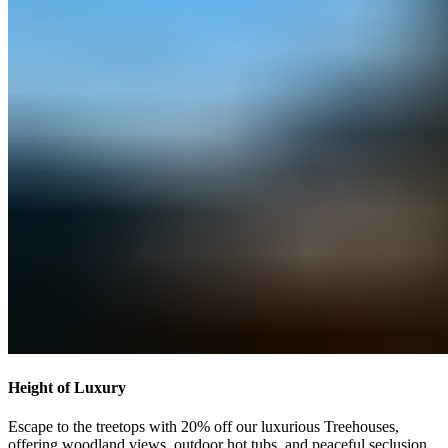
Height of Luxury​​​​‌ ‍ ​‍​‍‌‍ ‌ ​‍‌‍‍‌‌‍‌ ‌‍‍‌‌‍ ‍​‍​‍​ ‍‍​‍​‍‌ ​ ‌‍​‌‌‍ ‍‌‍‍‌‌ ‌​‌ ‍‌​‍ ‍‌‍‍‌‌‍ ​‍​‍​‍ ​​‍​‍‌‍‍​‌ ​‍‌‍‌‌‌‍‌‍​‍​‍​ ‍‍​‍​‍‌‍‍​‌ ‌​‌ ‌​‌ ​​‌ ​ ​ ‍‍​‍ ​‍ ‌‍ ​​‍ ‌‌‍​‌‌‍ ‍‌‍‌​​‍ ‌‌ ​‍​‍ ‌‌‍‍​‌‍ ‌ ‌​‌‍‌‌‌‍ ​‌ ​ ​‍ ‌‌ ​ ‌ ‌​‌ ‌‌‌‍‌​‌‍‍‌‌‍ ​‍ ‍‌ ‌‍‌‍‌‌‌ ​‍‌‍​ ‌‍‌‌‌‍ ​​‍ ‍‌‍​‌‌ ​​‌ ​​​‍ ‌‍‍‌‌‍ ‍‌ ‌​‌‍‌‌‌‍ ‍‌ ‌​​‍ ‌‍‌‌‌‍‌​‌‍‍‌‌ ‌​​‍ ‌‍ ‌‌‍ ‌‍‌​‌‍‌‌​ ‌‌ ​​‌ ​‍‌‍‌‌‌ ​ ‌‍‌‌‌‍ ‍‌ ‌​‌‍​‌‌ ‌​‌‍‍‌‌‍ ‌‍ ‍​ ‍ ‌‍‍‌‌‍‌​​ ‌​ ‍‌​ ​‌​ ‌‍​ ‌‍​ ‍‌‌‍‌​‌‍​‌​ ​​​‍ ‌​ ‌‍‌‍​ ‌‍​ ‌‍​ ​‍ ‌​ ‌​​ ‍‌​ ‌​​ ‌‍​‍ ‌‌‍​‌​ ​‍​ ‌ ​ ‌​​‍ ‌‌‍​‌‌‍​ ‌‍​‍​ ‍‌‌‍​‍​ ​ ‌‍‌‌‌‍​ ​ ​ ‌‍‌​​ ‌ ‌‍​ ​ ‍ ‌ ‌​‌ ‍‌‌ ​​‌‍‌‌​ ‌‌‍‍​‌‍ ‌ ‌​‌‍‌‌‌‍ ​‌‌​ ‌‍‍‌‌ ‌​‌‍‌‌‌‌​​‌‍​‌‌‍‌ ‌‍‌‌​ ‍ ‌ ​​‌‍​‌‌ ‌​‌‍‍​​ ‌‌ ​​‌‍​‌‌‍‌ ‌‍‌‌‌​​‍‌ ‌‌‌‍‍‌‌‍ ​‌‍‌​‌‍‌‌‌ ​‍​‍‌‌​ ‌‌‌​​‍‌‌ ‌‍‍ ‌‍‌‌‌ ‍‌​‍‌‌​ ​ ‌​‌​​‍‌‌​ ​ ‌​‌​​‍‌‌​ ​‍​ ​‍​ ‍​​ ​ ​ ‍​​ ‌ ​ ‍​​ ​‌​ ‌‍‌‍​ ‌‍‌‌​ ‌​​ ​‍‌‍​‌​‍‌‌​ ​‍​ ​‍​‍‌‌​ ‌‌‌​‌​​‍ ‍‌‍​ ‌‍ ‌‍ ‍‌ ‌​‌‍‌‌‌‍ ‍‌ ‌​​‍‌‌​ ‌‌‌​​‍‌‌ ‌‍‍ ‌‍‌‌‌ ‍‌​‍‌‌​ ​ ‌​‌​​‍‌‌​ ​ ‌​‌​​‍‌‌​ ​‍​ ​‍‌‍​ ‌‍‌‌‌‍​‍‌‍​‌​ ​ ​ ​‍​ ​‌​ ​​​ ‍‌​ ‌ ​ ​‌​ ‍‌​‍‌‌​ ​‍​ ​‍​‍‌‌​ ‌‌‌​‌​​‍ ‍‌ ‌​‌‍‍‌‌ ‌​‌‍ ​‌‍‌‌​ ‌‍​‍‌‍​‌‌ ​ ‌‍‌‌‌‌‌‌‌ ​‍‌‍ ​​ ‌‌‍‍​‌ ‌​‌ ‌​‌ ​​‌ ​ ​‍‌‌​ ​ ‌​​‌​‍‌‌​ ​‍‌​‌‍​‍‌‌​ ​‍‌​‌‍‌‍ ​​‍ ‌‌‍​‌‌‍ ‍‌‍‌​​‍ ‌‌ ​‍​‍ ‌‌‍‍​‌‍ ‌ ‌​‌‍‌‌‌‍ ​‌ ​ ​‍ ‌‌ ​ ‌ ‌​‌ ‌‌‌‍‌​‌‍‍‌‌‍ ​‍ ‍‌ ‌‍‌‍‌‌‌ ​‍‌‍​ ‌‍‌‌‌‍ ​​‍ ‍‌‍​‌‌ ​​‌ ​​​‍‌‍‌‍‍‌‌‍‌​​ ‌​ ‍‌​ ​‌​ ‌‍​ ‌‍​ ‍‌‌‍‌​‌‍​‌​ ​​​‍ ‌​ ‌‍‌‍​ ‌‍​ ‌‍​ ​‍ ‌​ ‌​​ ‍‌​ ‌​​ ‌‍​‍ ‌‌‍​‌​ ​‍​ ‌ ​ ‌​​‍ ‌‌‍​‌‌‍​ ‌‍​‍​ ‍‌‌‍​‍​ ​ ‌‍‌‌‌‍​ ​ ​ ‌‍‌​​ ‌ ‌‍​ ​‍‌‍‌ ‌​‌ ‍‌‌ ​​‌‍‌‌​ ‌‌‍‍​‌‍ ‌ ‌​‌‍‌‌‌‍ ​‌‌​ ‌‍‍‌‌ ‌​‌‍‌‌‌‌​​‌‍​‌‌‍‌ ‌‍‌‌​‍‌‍‌ ​​‌‍​‌‌ ‌​‌‍‍​​ ‌‌ ​​‌‍​‌‌‍‌ ‌‍‌‌‌​​‍‌ ‌‌‌‍‍‌‌‍ ​‌‍‌​‌‍‌‌‌ ​‍​‍‌‌​ ‌‌‌​​‍‌‌ ‌‍‍ ‌‍‌‌‌ ‍‌​‍‌‌​ ​ ‌​‌​​‍‌‌​ ​ ‌​‌​​‍‌‌​ ​‍​ ​‍​ ‍​​ ​ ​ ‍​​ ‌ ​ ‍​​ ​‌​ ‌‍‌‍​ ‌‍‌‌​ ‌​​ ​‍‌‍​‌​‍‌‌​ ​‍​ ​‍​‍‌‌​ ‌‌‌​‌​​‍ ‍‌‍​ ‌‍ ‌‍ ‍‌ ‌​‌‍‌‌‌‍ ‍‌ ‌​​‍‌‌​ ‌‌‌​​‍‌‌ ‌‍‍ ‌‍‌‌‌ ‍‌​‍‌‌​ ​ ‌​‌​​‍‌‌​ ​ ‌​‌​​‍‌‌​ ​‍​ ​‍‌‍​ ‌‍‌‌‌‍​‍‌‍​‌​ ​ ​ ​‍​ ​‌​ ​​​ ‍‌​ ‌ ​ ​‌​ ‍‌​‍‌‌​ ​‍​ ​‍​‍‌‌​ ‌‌‌​‌​​‍ ‍‌ ‌​‌‍‍‌‌ ‌​‌‍ ​‌‍‌‌​‍‌‍‌ ​​‌‍‌‌‌ ​‍‌ ​ ‌ ​​‌‍‌‌‌‍​ ‌ ‌​‌‍‍‌‌ ‌‍‌‍‌‌​ ‌‌ ​​‌ ‌‌‌‍​‍‌‍ ​‌‍‍‌‌ ​ ‌‍‍​‌‍‌‌‌‍‌​​‍​‍‌ ‌
Escape to the treetops with 20% off our luxurious Treehouses,
offering woodland views, outdoor hot tubs, and peaceful seclusion.​​​​‌ ‍ ​‍​‍‌‍ ‌ ​‍‌‍‍‌‌‍‌ ‌‍‍‌‌‍ ‍​‍​‍​ ‍‍​‍​‍‌ ​ ‌‍​‌‌‍ ‍‌‍‍‌‌ ‌​‌ ‍‌​‍ ‍‌‍‍‌‌‍ ​‍​‍​‍ ​​‍​‍‌‍‍​‌ ​‍‌‍‌‌‌‍‌‍​‍​‍​ ‍‍​‍​‍‌‍‍​‌ ‌​‌ ‌​‌ ​​‌ ​ ​ ‍‍​‍ ​‍ ‌‍ ​​‍ ‌‌‍​‌‌‍ ‍‌‍‌​​‍ ‌‌ ​‍​‍ ‌‌‍‍​‌‍ ‌ ‌​‌‍‌‌‌‍ ​‌ ​ ​‍ ‌‌ ​ ‌ ‌​‌ ‌‌‌‍‌​‌‍‍‌‌‍ ​‍ ‍‌ ‌‍‌‍‌‌‌ ​‍‌‍​ ‌‍‌‌‌‍ ​​‍ ‍‌‍​‌‌ ​​‌ ​​​‍ ‌‍‍‌‌‍ ‍‌ ‌​‌‍‌‌‌‍ ‍‌ ‌​​‍ ‌‍‌‌‌‍‌​‌‍‍‌‌ ‌​​‍ ‌‍ ‌‌‍ ‌‍‌​‌‍‌‌​ ‌‌ ​​‌ ​‍‌‍‌‌‌ ​ ‌‍‌‌‌‍ ‍‌ ‌​‌‍​‌‌ ‌​‌‍‍‌‌‍ ‌‍ ‍​ ‍ ‌‍‍‌‌‍‌​​ ‌​ ‍‌​ ​‌​ ‌‍​ ‌‍​ ‍‌‌‍‌​‌‍​‌​ ​​​‍ ‌​ ‌‍‌‍​ ‌‍​ ‌‍​ ​‍ ‌​ ‌​​ ‍‌​ ‌​​ ‌‍​‍ ‌‌‍​‌​ ​‍​ ‌ ​ ‌​​‍ ‌‌‍​‌‌‍​ ‌‍​‍​ ‍‌‌‍​‍​ ​ ‌‍‌‌‌‍​ ​ ​ ‌‍‌​​ ‌ ‌‍​ ​ ‍ ‌ ‌​‌ ‍‌‌ ​​‌‍‌‌​ ‌‌‍‍​‌‍ ‌ ‌​‌‍‌‌‌‍ ​‌‌​ ‌‍‍‌‌ ‌​‌‍‌‌‌‌​​‌‍​‌‌‍‌ ‌‍‌‌​ ‍ ‌ ​​‌‍​‌‌ ‌​‌‍‍​​ ‌‌ ​​‌‍​‌‌‍‌ ‌‍‌‌‌​​‍‌ ‌‌‌‍‍‌‌‍ ​‌‍‌​‌‍‌‌‌ ​‍​‍‌‌​ ‌‌‌​​‍‌‌ ‌‍‍ ‌‍‌‌‌ ‍‌​‍‌‌​ ​ ‌​‌​​‍‌‌​ ​ ‌​‌​​‍‌‌​ ​‍​ ​‍​ ‍​​ ​ ​ ‍​​ ‌ ​ ‍​​ ​‌​ ‌‍‌‍​ ‌‍‌‌​ ‌​​ ​‍‌‍​‌​‍‌‌​ ​‍​ ​‍​‍‌‌​ ‌‌‌​‌​​‍ ‍‌‍​ ‌‍ ‌‍ ‍‌ ‌​‌‍‌‌‌‍ ‍‌ ‌​​‍‌‌​ ‌‌‌​​‍‌‌ ‌‍‍ ‌‍‌‌‌ ‍‌​‍‌‌​ ​ ‌​‌​​‍‌‌​ ​ ‌​‌​​‍‌‌​ ​‍​ ​‍‌‍​ ‌‍‌‌‌‍​‍‌‍​‌​ ​ ​ ​‍​ ​‌​ ​​​ ‍‌​ ‌ ​ ​‌​ ‍‌​‍‌‌​ ​‍​ ​‍​‍‌‌​ ‌‌‌​‌​​‍ ‍‌‍‌‌‌ ‍​‌‍​ ‌‍‌‌‌ ​‍‌ ​​‌ ‌​​ ‌‍​‍‌‍​‌‌ ​ ‌‍‌‌‌‌‌‌‌ ​‍‌‍ ​​ ‌‌‍‍​‌ ‌​‌ ‌​‌ ​​‌ ​ ​‍‌‌​ ​ ‌​​‌​‍‌‌​ ​‍‌​‌‍​‍‌‌​ ​‍‌​‌‍‌‍ ​​‍ ‌‌‍​‌‌‍ ‍‌‍‌​​‍ ‌‌ ​‍​‍ ‌‌‍‍​‌‍ ‌ ‌​‌‍‌‌‌‍ ​‌ ​ ​‍ ‌‌ ​ ‌ ‌​‌ ‌‌‌‍‌​‌‍‍‌‌‍ ​‍ ‍‌ ‌‍‌‍‌‌‌ ​‍‌‍​ ‌‍‌‌‌‍ ​​‍ ‍‌‍​‌‌ ​​‌ ​​​‍‌‍‌‍‍‌‌‍‌​​ ‌​ ‍‌​ ​‌​ ‌‍​ ‌‍​ ‍‌‌‍‌​‌‍​‌​ ​​​‍ ‌​ ‌‍‌‍​ ‌‍​ ‌‍​ ​‍ ‌​ ‌​​ ‍‌​ ‌​​ ‌‍​‍ ‌‌‍​‌​ ​‍​ ‌ ​ ‌​​‍ ‌‌‍​‌‌‍​ ‌‍​‍​ ‍‌‌‍​‍​ ​ ‌‍‌‌‌‍​ ​ ​ ‌‍‌​​ ‌ ‌‍​ ​‍‌‍‌ ‌​‌ ‍‌‌ ​​‌‍‌‌​ ‌‌‍‍​‌‍ ‌ ‌​‌‍‌‌‌‍ ​‌‌​ ‌‍‍‌‌ ‌​‌‍‌‌‌‌​​‌‍​‌‌‍‌ ‌‍‌‌​‍‌‍‌ ​​‌‍​‌‌ ‌​‌‍‍​​ ‌‌ ​​‌‍​‌‌‍‌ ‌‍‌‌‌​​‍‌ ‌‌‌‍‍‌‌‍ ​‌‍‌​‌‍‌‌‌ ​‍​‍‌‌​ ‌‌‌​​‍‌‌ ‌‍‍ ‌‍‌‌‌ ‍‌​‍‌‌​ ​ ‌​‌​​‍‌‌​ ​ ‌​‌​​‍‌‌​ ​‍​ ​‍​ ‍​​ ​ ​ ‍​​ ‌ ​ ‍​​ ​‌​ ‌‍‌‍​ ‌‍‌‌​ ‌​​ ​‍‌‍​‌​‍‌‌​ ​‍​ ​‍​‍‌‌​ ‌‌‌​‌​​‍ ‍‌‍​ ‌‍ ‌‍ ‍‌ ‌​‌‍‌‌‌‍ ‍‌ ‌​​‍‌‌​ ‌‌‌​​‍‌‌ ‌‍‍ ‌‍‌‌‌ ‍‌​‍‌‌​ ​ ‌​‌​​‍‌‌​ ​ ‌​‌​​‍‌‌​ ​‍​ ​‍‌‍​ ‌‍‌‌‌‍​‍‌‍​‌​ ​ ​ ​‍​ ​‌​ ​​​ ‍‌​ ‌ ​ ​‌​ ‍‌​‍‌‌​ ​‍​ ​‍​‍‌‌​ ‌‌‌​‌​​‍ ‍‌‍‌‌‌ ‍​‌‍​ ‌‍‌‌‌ ​‍‌ ​​‌ ‌​​‍‌‍‌ ​​‌‍‌‌‌ ​‍‌ ​ ‌ ​​‌‍‌‌‌‍​ ‌ ‌​‌‍‍‌‌ ‌‍‌‍‌‌​ ‌‌ ​​‌ ‌‌‌‍​‍‌‍ ​‌‍‍‌‌ ​ ‌‍‍​‌‍‌‌‌‍‌​​‍​‍‌ ‌