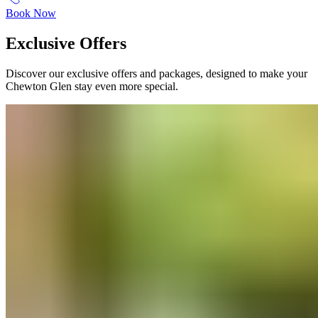
Book Now
Exclusive Offers​​​​‌ ‍ ​‍​‍‌‍ ‌ ​‍‌‍‍‌‌‍‌ ‌‍‍‌‌‍ ‍​‍​‍​ ‍‍​‍​‍‌ ​ ‌‍​‌‌‍ ‍‌‍‍‌‌ ‌​‌ ‍‌​‍ ‍‌‍‍‌‌‍ ​‍​‍​‍ ​​‍​‍‌‍‍​‌ ​‍‌‍‌‌‌‍‌‍​‍​‍​ ‍‍​‍​‍‌‍‍​‌ ‌​‌ ‌​‌ ​​‌ ​ ​ ‍‍​‍ ​‍ ‌‍ ​​‍ ‌‌‍​‌‌‍ ‍‌‍‌​​‍ ‌‌ ​‍​‍ ‌‌‍‍​‌‍ ‌ ‌​‌‍‌‌‌‍ ​‌ ​ ​‍ ‌‌ ​ ‌ ‌​‌ ‌‌‌‍‌​‌‍‍‌‌‍ ​‍ ‍‌ ‌‍‌‍‌‌‌ ​‍‌‍​ ‌‍‌‌‌‍ ​​‍ ‍‌‍​‌‌ ​​‌ ​​​‍ ‌‍‍‌‌‍ ‍‌ ‌​‌‍‌‌‌‍ ‍‌ ‌​​‍ ‌‍‌‌‌‍‌​‌‍‍‌‌ ‌​​‍ ‌‍ ‌‌‍ ‌‍‌​‌‍‌‌​ ‌‌ ​​‌ ​‍‌‍‌‌‌ ​ ‌‍‌‌‌‍ ‍‌ ‌​‌‍​‌‌ ‌​‌‍‍‌‌‍ ‌‍ ‍​ ‍ ‌‍‍‌‌‍‌​​ ‌​ ‍‌​ ​‌​ ‌‍​ ‌‍​ ‍‌‌‍‌​‌‍​‌​ ​​​‍ ‌​ ‌‍‌‍​ ‌‍​ ‌‍​ ​‍ ‌​ ‌​​ ‍‌​ ‌​​ ‌‍​‍ ‌‌‍​‌​ ​‍​ ‌ ​ ‌​​‍ ‌‌‍​‌‌‍​ ‌‍​‍​ ‍‌‌‍​‍​ ​ ‌‍‌‌‌‍​ ​ ​ ‌‍‌​​ ‌ ‌‍​ ​ ‍ ‌ ‌​‌ ‍‌‌ ​​‌‍‌‌​ ‌‌‍‍​‌‍ ‌ ‌​‌‍‌‌‌‍ ​‌‌​ ‌‍‍‌‌ ‌​‌‍‌‌‌‌​​‌‍​‌‌‍‌ ‌‍‌‌​ ‍ ‌ ​​‌‍​‌‌ ‌​‌‍‍​​ ‌‌ ​​‌‍​‌‌‍‌ ‌‍‌‌‌​​‍‌ ‌‌‌‍‍‌‌‍ ​‌‍‌​‌‍‌‌‌ ​‍​‍‌‌​ ‌‌‌​​‍‌‌ ‌‍‍ ‌‍‌‌‌ ‍‌​‍‌‌​ ​ ‌​‌​​‍‌‌​ ​ ‌​‌​​‍‌‌​ ​‍​ ​‍‌‍‌‌‌‍​‍​ ‍‌​ ‌‌‌‍‌‌​ ‌ ​ ​​‌‍‌​​ ‌ ‌‍‌‌​ ​​​ ​‌​‍‌‌​ ​‍​ ​‍​‍‌‌​ ‌‌‌​‌​​‍ ‍‌‍‍​‌‍‌‌‌‍​‌‌‍‌​‌‍‍‌‌‍ ‍‌‍‌ ​ ‌‍​‍‌‍​‌‌ ​ ‌‍‌‌‌‌‌‌‌ ​‍‌‍ ​​ ‌‌‍‍​‌ ‌​‌ ‌​‌ ​​‌ ​ ​‍‌‌​ ​ ‌​​‌​‍‌‌​ ​‍‌​‌‍​‍‌‌​ ​‍‌​‌‍‌‍ ​​‍ ‌‌‍​‌‌‍ ‍‌‍‌​​‍ ‌‌ ​‍​‍ ‌‌‍‍​‌‍ ‌ ‌​‌‍‌‌‌‍ ​‌ ​ ​‍ ‌‌ ​ ‌ ‌​‌ ‌‌‌‍‌​‌‍‍‌‌‍ ​‍ ‍‌ ‌‍‌‍‌‌‌ ​‍‌‍​ ‌‍‌‌‌‍ ​​‍ ‍‌‍​‌‌ ​​‌ ​​​‍‌‍‌‍‍‌‌‍‌​​ ‌​ ‍‌​ ​‌​ ‌‍​ ‌‍​ ‍‌‌‍‌​‌‍​‌​ ​​​‍ ‌​ ‌‍‌‍​ ‌‍​ ‌‍​ ​‍ ‌​ ‌​​ ‍‌​ ‌​​ ‌‍​‍ ‌‌‍​‌​ ​‍​ ‌ ​ ‌​​‍ ‌‌‍​‌‌‍​ ‌‍​‍​ ‍‌‌‍​‍​ ​ ‌‍‌‌‌‍​ ​ ​ ‌‍‌​​ ‌ ‌‍​ ​‍‌‍‌ ‌​‌ ‍‌‌ ​​‌‍‌‌​ ‌‌‍‍​‌‍ ‌ ‌​‌‍‌‌‌‍ ​‌‌​ ‌‍‍‌‌ ‌​‌‍‌‌‌‌​​‌‍​‌‌‍‌ ‌‍‌‌​‍‌‍‌ ​​‌‍​‌‌ ‌​‌‍‍​​ ‌‌ ​​‌‍​‌‌‍‌ ‌‍‌‌‌​​‍‌ ‌‌‌‍‍‌‌‍ ​‌‍‌​‌‍‌‌‌ ​‍​‍‌‌​ ‌‌‌​​‍‌‌ ‌‍‍ ‌‍‌‌‌ ‍‌​‍‌‌​ ​ ‌​‌​​‍‌‌​ ​ ‌​‌​​‍‌‌​ ​‍​ ​‍‌‍‌‌‌‍​‍​ ‍‌​ ‌‌‌‍‌‌​ ‌ ​ ​​‌‍‌​​ ‌ ‌‍‌‌​ ​​​ ​‌​‍‌‌​ ​‍​ ​‍​‍‌‌​ ‌‌‌​‌​​‍ ‍‌‍‍​‌‍‌‌‌‍​‌‌‍‌​‌‍‍‌‌‍ ‍‌‍‌ ​‍‌‍‌ ​​‌‍‌‌‌ ​‍‌ ​ ‌ ​​‌‍‌‌‌‍​ ‌ ‌​‌‍‍‌‌ ‌‍‌‍‌‌​ ‌‌ ​​‌ ‌‌‌‍​‍‌‍ ​‌‍‍‌‌ ​ ‌‍‍​‌‍‌‌‌‍‌​​‍​‍‌ ‌
Discover our exclusive offers and packages, designed to make your
Chewton Glen stay even more special.​​​​‌ ‍ ​‍​‍‌‍ ‌ ​‍‌‍‍‌‌‍‌ ‌‍‍‌‌‍ ‍​‍​‍​ ‍‍​‍​‍‌ ​ ‌‍​‌‌‍ ‍‌‍‍‌‌ ‌​‌ ‍‌​‍ ‍‌‍‍‌‌‍ ​‍​‍​‍ ​​‍​‍‌‍‍​‌ ​‍‌‍‌‌‌‍‌‍​‍​‍​ ‍‍​‍​‍‌‍‍​‌ ‌​‌ ‌​‌ ​​‌ ​ ​ ‍‍​‍ ​‍ ‌‍ ​​‍ ‌‌‍​‌‌‍ ‍‌‍‌​​‍ ‌‌ ​‍​‍ ‌‌‍‍​‌‍ ‌ ‌​‌‍‌‌‌‍ ​‌ ​ ​‍ ‌‌ ​ ‌ ‌​‌ ‌‌‌‍‌​‌‍‍‌‌‍ ​‍ ‍‌ ‌‍‌‍‌‌‌ ​‍‌‍​ ‌‍‌‌‌‍ ​​‍ ‍‌‍​‌‌ ​​‌ ​​​‍ ‌‍‍‌‌‍ ‍‌ ‌​‌‍‌‌‌‍ ‍‌ ‌​​‍ ‌‍‌‌‌‍‌​‌‍‍‌‌ ‌​​‍ ‌‍ ‌‌‍ ‌‍‌​‌‍‌‌​ ‌‌ ​​‌ ​‍‌‍‌‌‌ ​ ‌‍‌‌‌‍ ‍‌ ‌​‌‍​‌‌ ‌​‌‍‍‌‌‍ ‌‍ ‍​ ‍ ‌‍‍‌‌‍‌​​ ‌​ ‍‌​ ​‌​ ‌‍​ ‌‍​ ‍‌‌‍‌​‌‍​‌​ ​​​‍ ‌​ ‌‍‌‍​ ‌‍​ ‌‍​ ​‍ ‌​ ‌​​ ‍‌​ ‌​​ ‌‍​‍ ‌‌‍​‌​ ​‍​ ‌ ​ ‌​​‍ ‌‌‍​‌‌‍​ ‌‍​‍​ ‍‌‌‍​‍​ ​ ‌‍‌‌‌‍​ ​ ​ ‌‍‌​​ ‌ ‌‍​ ​ ‍ ‌ ‌​‌ ‍‌‌ ​​‌‍‌‌​ ‌‌‍‍​‌‍ ‌ ‌​‌‍‌‌‌‍ ​‌‌​ ‌‍‍‌‌ ‌​‌‍‌‌‌‌​​‌‍​‌‌‍‌ ‌‍‌‌​ ‍ ‌ ​​‌‍​‌‌ ‌​‌‍‍​​ ‌‌ ​​‌‍​‌‌‍‌ ‌‍‌‌‌​​‍‌ ‌‌‌‍‍‌‌‍ ​‌‍‌​‌‍‌‌‌ ​‍​‍‌‌​ ‌‌‌​​‍‌‌ ‌‍‍ ‌‍‌‌‌ ‍‌​‍‌‌​ ​ ‌​‌​​‍‌‌​ ​ ‌​‌​​‍‌‌​ ​‍​ ​‍‌‍‌‌‌‍​‍​ ‍‌​ ‌‌‌‍‌‌​ ‌ ​ ​​‌‍‌​​ ‌ ‌‍‌‌​ ​​​ ​‌​‍‌‌​ ​‍​ ​‍​‍‌‌​ ‌‌‌​‌​​‍ ‍‌‍​‍‌‍ ‌‍‌​‌ ‍‌​ ‌‍​‍‌‍​‌‌ ​ ‌‍‌‌‌‌‌‌‌ ​‍‌‍ ​​ ‌‌‍‍​‌ ‌​‌ ‌​‌ ​​‌ ​ ​‍‌‌​ ​ ‌​​‌​‍‌‌​ ​‍‌​‌‍​‍‌‌​ ​‍‌​‌‍‌‍ ​​‍ ‌‌‍​‌‌‍ ‍‌‍‌​​‍ ‌‌ ​‍​‍ ‌‌‍‍​‌‍ ‌ ‌​‌‍‌‌‌‍ ​‌ ​ ​‍ ‌‌ ​ ‌ ‌​‌ ‌‌‌‍‌​‌‍‍‌‌‍ ​‍ ‍‌ ‌‍‌‍‌‌‌ ​‍‌‍​ ‌‍‌‌‌‍ ​​‍ ‍‌‍​‌‌ ​​‌ ​​​‍‌‍‌‍‍‌‌‍‌​​ ‌​ ‍‌​ ​‌​ ‌‍​ ‌‍​ ‍‌‌‍‌​‌‍​‌​ ​​​‍ ‌​ ‌‍‌‍​ ‌‍​ ‌‍​ ​‍ ‌​ ‌​​ ‍‌​ ‌​​ ‌‍​‍ ‌‌‍​‌​ ​‍​ ‌ ​ ‌​​‍ ‌‌‍​‌‌‍​ ‌‍​‍​ ‍‌‌‍​‍​ ​ ‌‍‌‌‌‍​ ​ ​ ‌‍‌​​ ‌ ‌‍​ ​‍‌‍‌ ‌​‌ ‍‌‌ ​​‌‍‌‌​ ‌‌‍‍​‌‍ ‌ ‌​‌‍‌‌‌‍ ​‌‌​ ‌‍‍‌‌ ‌​‌‍‌‌‌‌​​‌‍​‌‌‍‌ ‌‍‌‌​‍‌‍‌ ​​‌‍​‌‌ ‌​‌‍‍​​ ‌‌ ​​‌‍​‌‌‍‌ ‌‍‌‌‌​​‍‌ ‌‌‌‍‍‌‌‍ ​‌‍‌​‌‍‌‌‌ ​‍​‍‌‌​ ‌‌‌​​‍‌‌ ‌‍‍ ‌‍‌‌‌ ‍‌​‍‌‌​ ​ ‌​‌​​‍‌‌​ ​ ‌​‌​​‍‌‌​ ​‍​ ​‍‌‍‌‌‌‍​‍​ ‍‌​ ‌‌‌‍‌‌​ ‌ ​ ​​‌‍‌​​ ‌ ‌‍‌‌​ ​​​ ​‌​‍‌‌​ ​‍​ ​‍​‍‌‌​ ‌‌‌​‌​​‍ ‍‌‍​‍‌‍ ‌‍‌​‌ ‍‌​‍‌‍‌ ​​‌‍‌‌‌ ​‍‌ ​ ‌ ​​‌‍‌‌‌‍​ ‌ ‌​‌‍‍‌‌ ‌‍‌‍‌‌​ ‌‌ ​​‌ ‌‌‌‍​‍‌‍ ​‌‍‍‌‌ ​ ‌‍‍​‌‍‌‌‌‍‌​​‍​‍‌ ‌