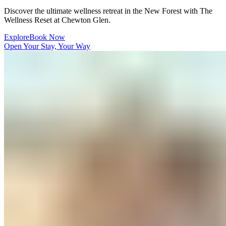
Discover the ultimate wellness retreat in the New Forest with The
Wellness Reset at Chewton Glen.​​​​‌ ‍ ​‍​‍‌‍ ‌ ​‍‌‍‍‌‌‍‌ ‌‍‍‌‌‍ ‍​‍​‍​ ‍‍​‍​‍‌ ​ ‌‍​‌‌‍ ‍‌‍‍‌‌ ‌​‌ ‍‌​‍ ‍‌‍‍‌‌‍ ​‍​‍​‍ ​​‍​‍‌‍‍​‌ ​‍‌‍‌‌‌‍‌‍​‍​‍​ ‍‍​‍​‍‌‍‍​‌ ‌​‌ ‌​‌ ​​‌ ​ ​ ‍‍​‍ ​‍ ‌‍ ​​‍ ‌‌‍​‌‌‍ ‍‌‍‌​​‍ ‌‌ ​‍​‍ ‌‌‍‍​‌‍ ‌ ‌​‌‍‌‌‌‍ ​‌ ​ ​‍ ‌‌ ​ ‌ ‌​‌ ‌‌‌‍‌​‌‍‍‌‌‍ ​‍ ‍‌ ‌‍‌‍‌‌‌ ​‍‌‍​ ‌‍‌‌‌‍ ​​‍ ‍‌‍​‌‌ ​​‌ ​​​‍ ‌‍‍‌‌‍ ‍‌ ‌​‌‍‌‌‌‍ ‍‌ ‌​​‍ ‌‍‌‌‌‍‌​‌‍‍‌‌ ‌​​‍ ‌‍ ‌‌‍ ‌‍‌​‌‍‌‌​ ‌‌ ​​‌ ​‍‌‍‌‌‌ ​ ‌‍‌‌‌‍ ‍‌ ‌​‌‍​‌‌ ‌​‌‍‍‌‌‍ ‌‍ ‍​ ‍ ‌‍‍‌‌‍‌​​ ‌​ ‍‌​ ​‌​ ‌‍​ ‌‍​ ‍‌‌‍‌​‌‍​‌​ ​​​‍ ‌​ ‌‍‌‍​ ‌‍​ ‌‍​ ​‍ ‌​ ‌​​ ‍‌​ ‌​​ ‌‍​‍ ‌‌‍​‌​ ​‍​ ‌ ​ ‌​​‍ ‌‌‍​‌‌‍​ ‌‍​‍​ ‍‌‌‍​‍​ ​ ‌‍‌‌‌‍​ ​ ​ ‌‍‌​​ ‌ ‌‍​ ​ ‍ ‌ ‌​‌ ‍‌‌ ​​‌‍‌‌​ ‌‌‍‍​‌‍ ‌ ‌​‌‍‌‌‌‍ ​‌‌​ ‌‍‍‌‌ ‌​‌‍‌‌‌‌​​‌‍​‌‌‍‌ ‌‍‌‌​ ‍ ‌ ​​‌‍​‌‌ ‌​‌‍‍​​ ‌‌ ​​‌‍​‌‌‍‌ ‌‍‌‌‌​​‍‌ ‌‌‌‍‍‌‌‍ ​‌‍‌​‌‍‌‌‌ ​‍​‍‌‌​ ‌‌‌​​‍‌‌ ‌‍‍ ‌‍‌‌‌ ‍‌​‍‌‌​ ​ ‌​‌​​‍‌‌​ ​ ‌​‌​​‍‌‌​ ​‍​ ​‍​ ‍​​ ​ ​ ‍​​ ‌ ​ ‍​​ ​‌​ ‌‍‌‍​ ‌‍‌‌​ ‌​​ ​‍‌‍​‌​‍‌‌​ ​‍​ ​‍​‍‌‌​ ‌‌‌​‌​​‍ ‍‌‍​ ‌‍ ‌‍ ‍‌ ‌​‌‍‌‌‌‍ ‍‌ ‌​​‍‌‌​ ‌‌‌​​‍‌‌ ‌‍‍ ‌‍‌‌‌ ‍‌​‍‌‌​ ​ ‌​‌​​‍‌‌​ ​ ‌​‌​​‍‌‌​ ​‍​ ​‍​ ‌ ‌‍‌‍​ ‌ ​ ​ ​ ‌​​ ‌​​ ‌‍​ ‍​​ ‍​​ ‍​​ ​‌​ ‌‌​‍‌‌​ ​‍​ ​‍​‍‌‌​ ‌‌‌​‌​​‍ ‍‌‍‌‌‌ ‍​‌‍​ ‌‍‌‌‌ ​‍‌ ​​‌ ‌​​ ‌‍​‍‌‍​‌‌ ​ ‌‍‌‌‌‌‌‌‌ ​‍‌‍ ​​ ‌‌‍‍​‌ ‌​‌ ‌​‌ ​​‌ ​ ​‍‌‌​ ​ ‌​​‌​‍‌‌​ ​‍‌​‌‍​‍‌‌​ ​‍‌​‌‍‌‍ ​​‍ ‌‌‍​‌‌‍ ‍‌‍‌​​‍ ‌‌ ​‍​‍ ‌‌‍‍​‌‍ ‌ ‌​‌‍‌‌‌‍ ​‌ ​ ​‍ ‌‌ ​ ‌ ‌​‌ ‌‌‌‍‌​‌‍‍‌‌‍ ​‍ ‍‌ ‌‍‌‍‌‌‌ ​‍‌‍​ ‌‍‌‌‌‍ ​​‍ ‍‌‍​‌‌ ​​‌ ​​​‍‌‍‌‍‍‌‌‍‌​​ ‌​ ‍‌​ ​‌​ ‌‍​ ‌‍​ ‍‌‌‍‌​‌‍​‌​ ​​​‍ ‌​ ‌‍‌‍​ ‌‍​ ‌‍​ ​‍ ‌​ ‌​​ ‍‌​ ‌​​ ‌‍​‍ ‌‌‍​‌​ ​‍​ ‌ ​ ‌​​‍ ‌‌‍​‌‌‍​ ‌‍​‍​ ‍‌‌‍​‍​ ​ ‌‍‌‌‌‍​ ​ ​ ‌‍‌​​ ‌ ‌‍​ ​‍‌‍‌ ‌​‌ ‍‌‌ ​​‌‍‌‌​ ‌‌‍‍​‌‍ ‌ ‌​‌‍‌‌‌‍ ​‌‌​ ‌‍‍‌‌ ‌​‌‍‌‌‌‌​​‌‍​‌‌‍‌ ‌‍‌‌​‍‌‍‌ ​​‌‍​‌‌ ‌​‌‍‍​​ ‌‌ ​​‌‍​‌‌‍‌ ‌‍‌‌‌​​‍‌ ‌‌‌‍‍‌‌‍ ​‌‍‌​‌‍‌‌‌ ​‍​‍‌‌​ ‌‌‌​​‍‌‌ ‌‍‍ ‌‍‌‌‌ ‍‌​‍‌‌​ ​ ‌​‌​​‍‌‌​ ​ ‌​‌​​‍‌‌​ ​‍​ ​‍​ ‍​​ ​ ​ ‍​​ ‌ ​ ‍​​ ​‌​ ‌‍‌‍​ ‌‍‌‌​ ‌​​ ​‍‌‍​‌​‍‌‌​ ​‍​ ​‍​‍‌‌​ ‌‌‌​‌​​‍ ‍‌‍​ ‌‍ ‌‍ ‍‌ ‌​‌‍‌‌‌‍ ‍‌ ‌​​‍‌‌​ ‌‌‌​​‍‌‌ ‌‍‍ ‌‍‌‌‌ ‍‌​‍‌‌​ ​ ‌​‌​​‍‌‌​ ​ ‌​‌​​‍‌‌​ ​‍​ ​‍​ ‌ ‌‍‌‍​ ‌ ​ ​ ​ ‌​​ ‌​​ ‌‍​ ‍​​ ‍​​ ‍​​ ​‌​ ‌‌​‍‌‌​ ​‍​ ​‍​‍‌‌​ ‌‌‌​‌​​‍ ‍‌‍‌‌‌ ‍​‌‍​ ‌‍‌‌‌ ​‍‌ ​​‌ ‌​​‍‌‍‌ ​​‌‍‌‌‌ ​‍‌ ​ ‌ ​​‌‍‌‌‌‍​ ‌ ‌​‌‍‍‌‌ ‌‍‌‍‌‌​ ‌‌ ​​‌ ‌‌‌‍​‍‌‍ ​‌‍‍‌‌ ​ ‌‍‍​‌‍‌‌‌‍‌​​‍​‍‌ ‌
Explore​​​​‌ ‍ ​‍​‍‌‍ ‌ ​‍‌‍‍‌‌‍‌ ‌‍‍‌‌‍ ‍​‍​‍​ ‍‍​‍​‍‌ ​ ‌‍​‌‌‍ ‍‌‍‍‌‌ ‌​‌ ‍‌​‍ ‍‌‍‍‌‌‍ ​‍​‍​‍ ​​‍​‍‌‍‍​‌ ​‍‌‍‌‌‌‍‌‍​‍​‍​ ‍‍​‍​‍‌‍‍​‌ ‌​‌ ‌​‌ ​​‌ ​ ​ ‍‍​‍ ​‍ ‌‍ ​​‍ ‌‌‍​‌‌‍ ‍‌‍‌​​‍ ‌‌ ​‍​‍ ‌‌‍‍​‌‍ ‌ ‌​‌‍‌‌‌‍ ​‌ ​ ​‍ ‌‌ ​ ‌ ‌​‌ ‌‌‌‍‌​‌‍‍‌‌‍ ​‍ ‍‌ ‌‍‌‍‌‌‌ ​‍‌‍​ ‌‍‌‌‌‍ ​​‍ ‍‌‍​‌‌ ​​‌ ​​​‍ ‌‍‍‌‌‍ ‍‌ ‌​‌‍‌‌‌‍ ‍‌ ‌​​‍ ‌‍‌‌‌‍‌​‌‍‍‌‌ ‌​​‍ ‌‍ ‌‌‍ ‌‍‌​‌‍‌‌​ ‌‌ ​​‌ ​‍‌‍‌‌‌ ​ ‌‍‌‌‌‍ ‍‌ ‌​‌‍​‌‌ ‌​‌‍‍‌‌‍ ‌‍ ‍​ ‍ ‌‍‍‌‌‍‌​​ ‌​ ‍‌​ ​‌​ ‌‍​ ‌‍​ ‍‌‌‍‌​‌‍​‌​ ​​​‍ ‌​ ‌‍‌‍​ ‌‍​ ‌‍​ ​‍ ‌​ ‌​​ ‍‌​ ‌​​ ‌‍​‍ ‌‌‍​‌​ ​‍​ ‌ ​ ‌​​‍ ‌‌‍​‌‌‍​ ‌‍​‍​ ‍‌‌‍​‍​ ​ ‌‍‌‌‌‍​ ​ ​ ‌‍‌​​ ‌ ‌‍​ ​ ‍ ‌ ‌​‌ ‍‌‌ ​​‌‍‌‌​ ‌‌‍‍​‌‍ ‌ ‌​‌‍‌‌‌‍ ​‌‌​ ‌‍‍‌‌ ‌​‌‍‌‌‌‌​​‌‍​‌‌‍‌ ‌‍‌‌​ ‍ ‌ ​​‌‍​‌‌ ‌​‌‍‍​​ ‌‌ ​​‌‍​‌‌‍‌ ‌‍‌‌‌​​‍‌ ‌‌‌‍‍‌‌‍ ​‌‍‌​‌‍‌‌‌ ​‍​‍‌‌​ ‌‌‌​​‍‌‌ ‌‍‍ ‌‍‌‌‌ ‍‌​‍‌‌​ ​ ‌​‌​​‍‌‌​ ​ ‌​‌​​‍‌‌​ ​‍​ ​‍​ ‍​​ ​ ​ ‍​​ ‌ ​ ‍​​ ​‌​ ‌‍‌‍​ ‌‍‌‌​ ‌​​ ​‍‌‍​‌​‍‌‌​ ​‍​ ​‍​‍‌‌​ ‌‌‌​‌​​‍ ‍‌‍​ ‌‍ ‌‍ ‍‌ ‌​‌‍‌‌‌‍ ‍‌ ‌​​‍‌‌​ ‌‌‌​​‍‌‌ ‌‍‍ ‌‍‌‌‌ ‍‌​‍‌‌​ ​ ‌​‌​​‍‌‌​ ​ ‌​‌​​‍‌‌​ ​‍​ ​‍​ ‌ ‌‍‌‍​ ‌ ​ ​ ​ ‌​​ ‌​​ ‌‍​ ‍​​ ‍​​ ‍​​ ​‌​ ‌‌​‍‌‌​ ​‍​ ​‍​‍‌‌​ ‌‌‌​‌​​‍ ‍‌ ​​‌ ​‍‌‍‍‌‌‍ ‌‌‍​‌‌ ​‍‌ ‍‌‌​​ ‌ ‌​‌‍​‌​‍ ‍‌‍ ​‌‍​‌‌‍​‍‌‍‌‌‌‍ ​​ ‌‍​‍‌‍​‌‌ ​ ‌‍‌‌‌‌‌‌‌ ​‍‌‍ ​​ ‌‌‍‍​‌ ‌​‌ ‌​‌ ​​‌ ​ ​‍‌‌​ ​ ‌​​‌​‍‌‌​ ​‍‌​‌‍​‍‌‌​ ​‍‌​‌‍‌‍ ​​‍ ‌‌‍​‌‌‍ ‍‌‍‌​​‍ ‌‌ ​‍​‍ ‌‌‍‍​‌‍ ‌ ‌​‌‍‌‌‌‍ ​‌ ​ ​‍ ‌‌ ​ ‌ ‌​‌ ‌‌‌‍‌​‌‍‍‌‌‍ ​‍ ‍‌ ‌‍‌‍‌‌‌ ​‍‌‍​ ‌‍‌‌‌‍ ​​‍ ‍‌‍​‌‌ ​​‌ ​​​‍‌‍‌‍‍‌‌‍‌​​ ‌​ ‍‌​ ​‌​ ‌‍​ ‌‍​ ‍‌‌‍‌​‌‍​‌​ ​​​‍ ‌​ ‌‍‌‍​ ‌‍​ ‌‍​ ​‍ ‌​ ‌​​ ‍‌​ ‌​​ ‌‍​‍ ‌‌‍​‌​ ​‍​ ‌ ​ ‌​​‍ ‌‌‍​‌‌‍​ ‌‍​‍​ ‍‌‌‍​‍​ ​ ‌‍‌‌‌‍​ ​ ​ ‌‍‌​​ ‌ ‌‍​ ​‍‌‍‌ ‌​‌ ‍‌‌ ​​‌‍‌‌​ ‌‌‍‍​‌‍ ‌ ‌​‌‍‌‌‌‍ ​‌‌​ ‌‍‍‌‌ ‌​‌‍‌‌‌‌​​‌‍​‌‌‍‌ ‌‍‌‌​‍‌‍‌ ​​‌‍​‌‌ ‌​‌‍‍​​ ‌‌ ​​‌‍​‌‌‍‌ ‌‍‌‌‌​​‍‌ ‌‌‌‍‍‌‌‍ ​‌‍‌​‌‍‌‌‌ ​‍​‍‌‌​ ‌‌‌​​‍‌‌ ‌‍‍ ‌‍‌‌‌ ‍‌​‍‌‌​ ​ ‌​‌​​‍‌‌​ ​ ‌​‌​​‍‌‌​ ​‍​ ​‍​ ‍​​ ​ ​ ‍​​ ‌ ​ ‍​​ ​‌​ ‌‍‌‍​ ‌‍‌‌​ ‌​​ ​‍‌‍​‌​‍‌‌​ ​‍​ ​‍​‍‌‌​ ‌‌‌​‌​​‍ ‍‌‍​ ‌‍ ‌‍ ‍‌ ‌​‌‍‌‌‌‍ ‍‌ ‌​​‍‌‌​ ‌‌‌​​‍‌‌ ‌‍‍ ‌‍‌‌‌ ‍‌​‍‌‌​ ​ ‌​‌​​‍‌‌​ ​ ‌​‌​​‍‌‌​ ​‍​ ​‍​ ‌ ‌‍‌‍​ ‌ ​ ​ ​ ‌​​ ‌​​ ‌‍​ ‍​​ ‍​​ ‍​​ ​‌​ ‌‌​‍‌‌​ ​‍​ ​‍​‍‌‌​ ‌‌‌​‌​​‍ ‍‌ ​​‌ ​‍‌‍‍‌‌‍ ‌‌‍​‌‌ ​‍‌ ‍‌‌​​ ‌ ‌​‌‍​‌​‍ ‍‌‍ ​‌‍​‌‌‍​‍‌‍‌‌‌‍ ​​‍‌‍‌ ​​‌‍‌‌‌ ​‍‌ ​ ‌ ​​‌‍‌‌‌‍​ ‌ ‌​‌‍‍‌‌ ‌‍‌‍‌‌​ ‌‌ ​​‌ ‌‌‌‍​‍‌‍ ​‌‍‍‌‌ ​ ‌‍‍​‌‍‌‌‌‍‌​​‍​‍‌ ‌
Book Now​​​​‌ ‍ ​‍​‍‌‍ ‌ ​‍‌‍‍‌‌‍‌ ‌‍‍‌‌‍ ‍​‍​‍​ ‍‍​‍​‍‌ ​ ‌‍​‌‌‍ ‍‌‍‍‌‌ ‌​‌ ‍‌​‍ ‍‌‍‍‌‌‍ ​‍​‍​‍ ​​‍​‍‌‍‍​‌ ​‍‌‍‌‌‌‍‌‍​‍​‍​ ‍‍​‍​‍‌‍‍​‌ ‌​‌ ‌​‌ ​​‌ ​ ​ ‍‍​‍ ​‍ ‌‍ ​​‍ ‌‌‍​‌‌‍ ‍‌‍‌​​‍ ‌‌ ​‍​‍ ‌‌‍‍​‌‍ ‌ ‌​‌‍‌‌‌‍ ​‌ ​ ​‍ ‌‌ ​ ‌ ‌​‌ ‌‌‌‍‌​‌‍‍‌‌‍ ​‍ ‍‌ ‌‍‌‍‌‌‌ ​‍‌‍​ ‌‍‌‌‌‍ ​​‍ ‍‌‍​‌‌ ​​‌ ​​​‍ ‌‍‍‌‌‍ ‍‌ ‌​‌‍‌‌‌‍ ‍‌ ‌​​‍ ‌‍‌‌‌‍‌​‌‍‍‌‌ ‌​​‍ ‌‍ ‌‌‍ ‌‍‌​‌‍‌‌​ ‌‌ ​​‌ ​‍‌‍‌‌‌ ​ ‌‍‌‌‌‍ ‍‌ ‌​‌‍​‌‌ ‌​‌‍‍‌‌‍ ‌‍ ‍​ ‍ ‌‍‍‌‌‍‌​​ ‌​ ‍‌​ ​‌​ ‌‍​ ‌‍​ ‍‌‌‍‌​‌‍​‌​ ​​​‍ ‌​ ‌‍‌‍​ ‌‍​ ‌‍​ ​‍ ‌​ ‌​​ ‍‌​ ‌​​ ‌‍​‍ ‌‌‍​‌​ ​‍​ ‌ ​ ‌​​‍ ‌‌‍​‌‌‍​ ‌‍​‍​ ‍‌‌‍​‍​ ​ ‌‍‌‌‌‍​ ​ ​ ‌‍‌​​ ‌ ‌‍​ ​ ‍ ‌ ‌​‌ ‍‌‌ ​​‌‍‌‌​ ‌‌‍‍​‌‍ ‌ ‌​‌‍‌‌‌‍ ​‌‌​ ‌‍‍‌‌ ‌​‌‍‌‌‌‌​​‌‍​‌‌‍‌ ‌‍‌‌​ ‍ ‌ ​​‌‍​‌‌ ‌​‌‍‍​​ ‌‌ ​​‌‍​‌‌‍‌ ‌‍‌‌‌​​‍‌ ‌‌‌‍‍‌‌‍ ​‌‍‌​‌‍‌‌‌ ​‍​‍‌‌​ ‌‌‌​​‍‌‌ ‌‍‍ ‌‍‌‌‌ ‍‌​‍‌‌​ ​ ‌​‌​​‍‌‌​ ​ ‌​‌​​‍‌‌​ ​‍​ ​‍​ ‍​​ ​ ​ ‍​​ ‌ ​ ‍​​ ​‌​ ‌‍‌‍​ ‌‍‌‌​ ‌​​ ​‍‌‍​‌​‍‌‌​ ​‍​ ​‍​‍‌‌​ ‌‌‌​‌​​‍ ‍‌‍​ ‌‍ ‌‍ ‍‌ ‌​‌‍‌‌‌‍ ‍‌ ‌​​‍‌‌​ ‌‌‌​​‍‌‌ ‌‍‍ ‌‍‌‌‌ ‍‌​‍‌‌​ ​ ‌​‌​​‍‌‌​ ​ ‌​‌​​‍‌‌​ ​‍​ ​‍​ ‌ ‌‍‌‍​ ‌ ​ ​ ​ ‌​​ ‌​​ ‌‍​ ‍​​ ‍​​ ‍​​ ​‌​ ‌‌​‍‌‌​ ​‍​ ​‍​‍‌‌​ ‌‌‌​‌​​‍ ‍‌ ​ ‌‍‌‌‌‍​ ‌‍ ‌‍ ‍‌‍‌​‌‍​‌‌ ​‍‌ ‍‌‌​​ ‌ ‌​‌‍​‌​‍ ‍‌‍ ​‌‍​‌‌‍​‍‌‍‌‌‌‍ ​​ ‌‍​‍‌‍​‌‌ ​ ‌‍‌‌‌‌‌‌‌ ​‍‌‍ ​​ ‌‌‍‍​‌ ‌​‌ ‌​‌ ​​‌ ​ ​‍‌‌​ ​ ‌​​‌​‍‌‌​ ​‍‌​‌‍​‍‌‌​ ​‍‌​‌‍‌‍ ​​‍ ‌‌‍​‌‌‍ ‍‌‍‌​​‍ ‌‌ ​‍​‍ ‌‌‍‍​‌‍ ‌ ‌​‌‍‌‌‌‍ ​‌ ​ ​‍ ‌‌ ​ ‌ ‌​‌ ‌‌‌‍‌​‌‍‍‌‌‍ ​‍ ‍‌ ‌‍‌‍‌‌‌ ​‍‌‍​ ‌‍‌‌‌‍ ​​‍ ‍‌‍​‌‌ ​​‌ ​​​‍‌‍‌‍‍‌‌‍‌​​ ‌​ ‍‌​ ​‌​ ‌‍​ ‌‍​ ‍‌‌‍‌​‌‍​‌​ ​​​‍ ‌​ ‌‍‌‍​ ‌‍​ ‌‍​ ​‍ ‌​ ‌​​ ‍‌​ ‌​​ ‌‍​‍ ‌‌‍​‌​ ​‍​ ‌ ​ ‌​​‍ ‌‌‍​‌‌‍​ ‌‍​‍​ ‍‌‌‍​‍​ ​ ‌‍‌‌‌‍​ ​ ​ ‌‍‌​​ ‌ ‌‍​ ​‍‌‍‌ ‌​‌ ‍‌‌ ​​‌‍‌‌​ ‌‌‍‍​‌‍ ‌ ‌​‌‍‌‌‌‍ ​‌‌​ ‌‍‍‌‌ ‌​‌‍‌‌‌‌​​‌‍​‌‌‍‌ ‌‍‌‌​‍‌‍‌ ​​‌‍​‌‌ ‌​‌‍‍​​ ‌‌ ​​‌‍​‌‌‍‌ ‌‍‌‌‌​​‍‌ ‌‌‌‍‍‌‌‍ ​‌‍‌​‌‍‌‌‌ ​‍​‍‌‌​ ‌‌‌​​‍‌‌ ‌‍‍ ‌‍‌‌‌ ‍‌​‍‌‌​ ​ ‌​‌​​‍‌‌​ ​ ‌​‌​​‍‌‌​ ​‍​ ​‍​ ‍​​ ​ ​ ‍​​ ‌ ​ ‍​​ ​‌​ ‌‍‌‍​ ‌‍‌‌​ ‌​​ ​‍‌‍​‌​‍‌‌​ ​‍​ ​‍​‍‌‌​ ‌‌‌​‌​​‍ ‍‌‍​ ‌‍ ‌‍ ‍‌ ‌​‌‍‌‌‌‍ ‍‌ ‌​​‍‌‌​ ‌‌‌​​‍‌‌ ‌‍‍ ‌‍‌‌‌ ‍‌​‍‌‌​ ​ ‌​‌​​‍‌‌​ ​ ‌​‌​​‍‌‌​ ​‍​ ​‍​ ‌ ‌‍‌‍​ ‌ ​ ​ ​ ‌​​ ‌​​ ‌‍​ ‍​​ ‍​​ ‍​​ ​‌​ ‌‌​‍‌‌​ ​‍​ ​‍​‍‌‌​ ‌‌‌​‌​​‍ ‍‌ ​ ‌‍‌‌‌‍​ ‌‍ ‌‍ ‍‌‍‌​‌‍​‌‌ ​‍‌ ‍‌‌​​ ‌ ‌​‌‍​‌​‍ ‍‌‍ ​‌‍​‌‌‍​‍‌‍‌‌‌‍ ​​‍‌‍‌ ​​‌‍‌‌‌ ​‍‌ ​ ‌ ​​‌‍‌‌‌‍​ ‌ ‌​‌‍‍‌‌ ‌‍‌‍‌‌​ ‌‌ ​​‌ ‌‌‌‍​‍‌‍ ​‌‍‍‌‌ ​ ‌‍‍​‌‍‌‌‌‍‌​​‍​‍‌ ‌
Open Your Stay, Your Way​​​​‌ ‍ ​‍​‍‌‍ ‌ ​‍‌‍‍‌‌‍‌ ‌‍‍‌‌‍ ‍​‍​‍​ ‍‍​‍​‍‌ ​ ‌‍​‌‌‍ ‍‌‍‍‌‌ ‌​‌ ‍‌​‍ ‍‌‍‍‌‌‍ ​‍​‍​‍ ​​‍​‍‌‍‍​‌ ​‍‌‍‌‌‌‍‌‍​‍​‍​ ‍‍​‍​‍‌‍‍​‌ ‌​‌ ‌​‌ ​​‌ ​ ​ ‍‍​‍ ​‍ ‌‍ ​​‍ ‌‌‍​‌‌‍ ‍‌‍‌​​‍ ‌‌ ​‍​‍ ‌‌‍‍​‌‍ ‌ ‌​‌‍‌‌‌‍ ​‌ ​ ​‍ ‌‌ ​ ‌ ‌​‌ ‌‌‌‍‌​‌‍‍‌‌‍ ​‍ ‍‌ ‌‍‌‍‌‌‌ ​‍‌‍​ ‌‍‌‌‌‍ ​​‍ ‍‌‍​‌‌ ​​‌ ​​​‍ ‌‍‍‌‌‍ ‍‌ ‌​‌‍‌‌‌‍ ‍‌ ‌​​‍ ‌‍‌‌‌‍‌​‌‍‍‌‌ ‌​​‍ ‌‍ ‌‌‍ ‌‍‌​‌‍‌‌​ ‌‌ ​​‌ ​‍‌‍‌‌‌ ​ ‌‍‌‌‌‍ ‍‌ ‌​‌‍​‌‌ ‌​‌‍‍‌‌‍ ‌‍ ‍​ ‍ ‌‍‍‌‌‍‌​​ ‌​ ‍‌​ ​‌​ ‌‍​ ‌‍​ ‍‌‌‍‌​‌‍​‌​ ​​​‍ ‌​ ‌‍‌‍​ ‌‍​ ‌‍​ ​‍ ‌​ ‌​​ ‍‌​ ‌​​ ‌‍​‍ ‌‌‍​‌​ ​‍​ ‌ ​ ‌​​‍ ‌‌‍​‌‌‍​ ‌‍​‍​ ‍‌‌‍​‍​ ​ ‌‍‌‌‌‍​ ​ ​ ‌‍‌​​ ‌ ‌‍​ ​ ‍ ‌ ‌​‌ ‍‌‌ ​​‌‍‌‌​ ‌‌‍‍​‌‍ ‌ ‌​‌‍‌‌‌‍ ​‌‌​ ‌‍‍‌‌ ‌​‌‍‌‌‌‌​​‌‍​‌‌‍‌ ‌‍‌‌​ ‍ ‌ ​​‌‍​‌‌ ‌​‌‍‍​​ ‌‌ ​​‌‍​‌‌‍‌ ‌‍‌‌‌​​‍‌ ‌‌‌‍‍‌‌‍ ​‌‍‌​‌‍‌‌‌ ​‍​‍‌‌​ ‌‌‌​​‍‌‌ ‌‍‍ ‌‍‌‌‌ ‍‌​‍‌‌​ ​ ‌​‌​​‍‌‌​ ​ ‌​‌​​‍‌‌​ ​‍​ ​‍​ ‍​​ ​ ​ ‍​​ ‌ ​ ‍​​ ​‌​ ‌‍‌‍​ ‌‍‌‌​ ‌​​ ​‍‌‍​‌​‍‌‌​ ​‍​ ​‍​‍‌‌​ ‌‌‌​‌​​‍ ‍‌‍​ ‌‍ ‌‍ ‍‌ ‌​‌‍‌‌‌‍ ‍‌ ‌​​‍‌‌​ ‌‌‌​​‍‌‌ ‌‍‍ ‌‍‌‌‌ ‍‌​‍‌‌​ ​ ‌​‌​​‍‌‌​ ​ ‌​‌​​‍‌‌​ ​‍​ ​‍‌‍​‌​ ‌​​ ‌‍‌‍‌‍​ ​‍‌‍‌​​ ​ ‌‍‌​​ ​‍​ ​‌​ ​​‌‍‌‍​‍‌‌​ ​‍​ ​‍​‍‌‌​ ‌‌‌​‌​​‍ ‍‌ ‌​‌‍‍‌‌ ‌​‌‍ ​‌‍‌‌​ ‌‍​‍‌‍​‌‌ ​ ‌‍‌‌‌‌‌‌‌ ​‍‌‍ ​​ ‌‌‍‍​‌ ‌​‌ ‌​‌ ​​‌ ​ ​‍‌‌​ ​ ‌​​‌​‍‌‌​ ​‍‌​‌‍​‍‌‌​ ​‍‌​‌‍‌‍ ​​‍ ‌‌‍​‌‌‍ ‍‌‍‌​​‍ ‌‌ ​‍​‍ ‌‌‍‍​‌‍ ‌ ‌​‌‍‌‌‌‍ ​‌ ​ ​‍ ‌‌ ​ ‌ ‌​‌ ‌‌‌‍‌​‌‍‍‌‌‍ ​‍ ‍‌ ‌‍‌‍‌‌‌ ​‍‌‍​ ‌‍‌‌‌‍ ​​‍ ‍‌‍​‌‌ ​​‌ ​​​‍‌‍‌‍‍‌‌‍‌​​ ‌​ ‍‌​ ​‌​ ‌‍​ ‌‍​ ‍‌‌‍‌​‌‍​‌​ ​​​‍ ‌​ ‌‍‌‍​ ‌‍​ ‌‍​ ​‍ ‌​ ‌​​ ‍‌​ ‌​​ ‌‍​‍ ‌‌‍​‌​ ​‍​ ‌ ​ ‌​​‍ ‌‌‍​‌‌‍​ ‌‍​‍​ ‍‌‌‍​‍​ ​ ‌‍‌‌‌‍​ ​ ​ ‌‍‌​​ ‌ ‌‍​ ​‍‌‍‌ ‌​‌ ‍‌‌ ​​‌‍‌‌​ ‌‌‍‍​‌‍ ‌ ‌​‌‍‌‌‌‍ ​‌‌​ ‌‍‍‌‌ ‌​‌‍‌‌‌‌​​‌‍​‌‌‍‌ ‌‍‌‌​‍‌‍‌ ​​‌‍​‌‌ ‌​‌‍‍​​ ‌‌ ​​‌‍​‌‌‍‌ ‌‍‌‌‌​​‍‌ ‌‌‌‍‍‌‌‍ ​‌‍‌​‌‍‌‌‌ ​‍​‍‌‌​ ‌‌‌​​‍‌‌ ‌‍‍ ‌‍‌‌‌ ‍‌​‍‌‌​ ​ ‌​‌​​‍‌‌​ ​ ‌​‌​​‍‌‌​ ​‍​ ​‍​ ‍​​ ​ ​ ‍​​ ‌ ​ ‍​​ ​‌​ ‌‍‌‍​ ‌‍‌‌​ ‌​​ ​‍‌‍​‌​‍‌‌​ ​‍​ ​‍​‍‌‌​ ‌‌‌​‌​​‍ ‍‌‍​ ‌‍ ‌‍ ‍‌ ‌​‌‍‌‌‌‍ ‍‌ ‌​​‍‌‌​ ‌‌‌​​‍‌‌ ‌‍‍ ‌‍‌‌‌ ‍‌​‍‌‌​ ​ ‌​‌​​‍‌‌​ ​ ‌​‌​​‍‌‌​ ​‍​ ​‍‌‍​‌​ ‌​​ ‌‍‌‍‌‍​ ​‍‌‍‌​​ ​ ‌‍‌​​ ​‍​ ​‌​ ​​‌‍‌‍​‍‌‌​ ​‍​ ​‍​‍‌‌​ ‌‌‌​‌​​‍ ‍‌ ‌​‌‍‍‌‌ ‌​‌‍ ​‌‍‌‌​‍‌‍‌ ​​‌‍‌‌‌ ​‍‌ ​ ‌ ​​‌‍‌‌‌‍​ ‌ ‌​‌‍‍‌‌ ‌‍‌‍‌‌​ ‌‌ ​​‌ ‌‌‌‍​‍‌‍ ​‌‍‍‌‌ ​ ‌‍‍​‌‍‌‌‌‍‌​​‍​‍‌ ‌