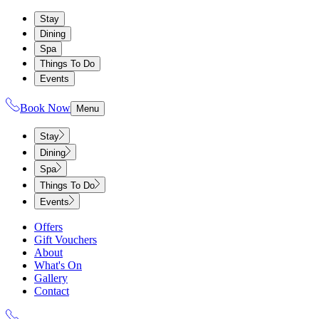
Stay
Dining
Spa
Things To Do
Events
Book Now
Menu
Stay
Dining
Spa
Things To Do
Events
Offers
Gift Vouchers
About
What's On
Gallery
Contact