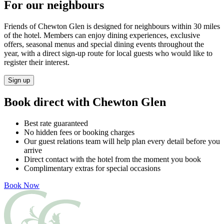
For our neighbours​​​​‌ ‍ ​‍​‍‌‍ ‌ ​‍‌‍‍‌‌‍‌ ‌‍‍‌‌‍ ‍​‍​‍​ ‍‍​‍​‍‌ ​ ‌‍​‌‌‍ ‍‌‍‍‌‌ ‌​‌ ‍‌​‍ ‍‌‍‍‌‌‍ ​‍​‍​‍ ​​‍​‍‌‍‍​‌ ​‍‌‍‌‌‌‍‌‍​‍​‍​ ‍‍​‍​‍‌‍‍​‌ ‌​‌ ‌​‌ ​​‌ ​ ​ ‍‍​‍ ​‍ ‌‍ ​​‍ ‌‌‍​‌‌‍ ‍‌‍‌​​‍ ‌‌ ​‍​‍ ‌‌‍‍​‌‍ ‌ ‌​‌‍‌‌‌‍ ​‌ ​ ​‍ ‌‌ ​ ‌ ‌​‌ ‌‌‌‍‌​‌‍‍‌‌‍ ​‍ ‍‌ ‌‍‌‍‌‌‌ ​‍‌‍​ ‌‍‌‌‌‍ ​​‍ ‍‌‍​‌‌ ​​‌ ​​​‍ ‌‍‍‌‌‍ ‍‌ ‌​‌‍‌‌‌‍ ‍‌ ‌​​‍ ‌‍‌‌‌‍‌​‌‍‍‌‌ ‌​​‍ ‌‍ ‌‌‍ ‌‍‌​‌‍‌‌​ ‌‌ ​​‌ ​‍‌‍‌‌‌ ​ ‌‍‌‌‌‍ ‍‌ ‌​‌‍​‌‌ ‌​‌‍‍‌‌‍ ‌‍ ‍​ ‍ ‌‍‍‌‌‍‌​​ ‌​ ‍‌​ ​‌​ ‌‍​ ‌‍​ ‍‌‌‍‌​‌‍​‌​ ​​​‍ ‌​ ‌‍‌‍​ ‌‍​ ‌‍​ ​‍ ‌​ ‌​​ ‍‌​ ‌​​ ‌‍​‍ ‌‌‍​‌​ ​‍​ ‌ ​ ‌​​‍ ‌‌‍​‌‌‍​ ‌‍​‍​ ‍‌‌‍​‍​ ​ ‌‍‌‌‌‍​ ​ ​ ‌‍‌​​ ‌ ‌‍​ ​ ‍ ‌ ‌​‌ ‍‌‌ ​​‌‍‌‌​ ‌‌‍‍​‌‍ ‌ ‌​‌‍‌‌‌‍ ​‌‌​ ‌‍‍‌‌ ‌​‌‍‌‌‌‌​​‌‍​‌‌‍‌ ‌‍‌‌​ ‍ ‌ ​​‌‍​‌‌ ‌​‌‍‍​​ ‌‌ ​​‌‍​‌‌‍‌ ‌‍‌‌‌​​‍‌ ‌‌‌‍‍‌‌‍ ​‌‍‌​‌‍‌‌‌ ​‍​‍‌‌​ ‌‌‌​​‍‌‌ ‌‍‍ ‌‍‌‌‌ ‍‌​‍‌‌​ ​ ‌​‌​​‍‌‌​ ​ ‌​‌​​‍‌‌​ ​‍​ ​‍​ ​​​ ‍‌​ ‍​​ ​‌‌‍‌‍‌‍​‍​ ‍​​ ‌‌​ ‌‍​ ​‌‌‍‌​​ ​ ​‍‌‌​ ​‍​ ​‍​‍‌‌​ ‌‌‌​‌​​‍ ‍‌‍‍​‌‍‌‌‌‍​‌‌‍‌​‌‍‍‌‌‍ ‍‌‍‌ ​ ‌‍​‍‌‍​‌‌ ​ ‌‍‌‌‌‌‌‌‌ ​‍‌‍ ​​ ‌‌‍‍​‌ ‌​‌ ‌​‌ ​​‌ ​ ​‍‌‌​ ​ ‌​​‌​‍‌‌​ ​‍‌​‌‍​‍‌‌​ ​‍‌​‌‍‌‍ ​​‍ ‌‌‍​‌‌‍ ‍‌‍‌​​‍ ‌‌ ​‍​‍ ‌‌‍‍​‌‍ ‌ ‌​‌‍‌‌‌‍ ​‌ ​ ​‍ ‌‌ ​ ‌ ‌​‌ ‌‌‌‍‌​‌‍‍‌‌‍ ​‍ ‍‌ ‌‍‌‍‌‌‌ ​‍‌‍​ ‌‍‌‌‌‍ ​​‍ ‍‌‍​‌‌ ​​‌ ​​​‍‌‍‌‍‍‌‌‍‌​​ ‌​ ‍‌​ ​‌​ ‌‍​ ‌‍​ ‍‌‌‍‌​‌‍​‌​ ​​​‍ ‌​ ‌‍‌‍​ ‌‍​ ‌‍​ ​‍ ‌​ ‌​​ ‍‌​ ‌​​ ‌‍​‍ ‌‌‍​‌​ ​‍​ ‌ ​ ‌​​‍ ‌‌‍​‌‌‍​ ‌‍​‍​ ‍‌‌‍​‍​ ​ ‌‍‌‌‌‍​ ​ ​ ‌‍‌​​ ‌ ‌‍​ ​‍‌‍‌ ‌​‌ ‍‌‌ ​​‌‍‌‌​ ‌‌‍‍​‌‍ ‌ ‌​‌‍‌‌‌‍ ​‌‌​ ‌‍‍‌‌ ‌​‌‍‌‌‌‌​​‌‍​‌‌‍‌ ‌‍‌‌​‍‌‍‌ ​​‌‍​‌‌ ‌​‌‍‍​​ ‌‌ ​​‌‍​‌‌‍‌ ‌‍‌‌‌​​‍‌ ‌‌‌‍‍‌‌‍ ​‌‍‌​‌‍‌‌‌ ​‍​‍‌‌​ ‌‌‌​​‍‌‌ ‌‍‍ ‌‍‌‌‌ ‍‌​‍‌‌​ ​ ‌​‌​​‍‌‌​ ​ ‌​‌​​‍‌‌​ ​‍​ ​‍​ ​​​ ‍‌​ ‍​​ ​‌‌‍‌‍‌‍​‍​ ‍​​ ‌‌​ ‌‍​ ​‌‌‍‌​​ ​ ​‍‌‌​ ​‍​ ​‍​‍‌‌​ ‌‌‌​‌​​‍ ‍‌‍‍​‌‍‌‌‌‍​‌‌‍‌​‌‍‍‌‌‍ ‍‌‍‌ ​‍‌‍‌ ​​‌‍‌‌‌ ​‍‌ ​ ‌ ​​‌‍‌‌‌‍​ ‌ ‌​‌‍‍‌‌ ‌‍‌‍‌‌​ ‌‌ ​​‌ ‌‌‌‍​‍‌‍ ​‌‍‍‌‌ ​ ‌‍‍​‌‍‌‌‌‍‌​​‍​‍‌ ‌
Friends of Chewton Glen is designed for neighbours within 30 miles
of the hotel. Members can enjoy dining experiences, exclusive
offers, seasonal menus and special dining events throughout the
year, with a direct sign-up route for local guests who would like to
register their interest. ​​​​‌ ‍ ​‍​‍‌‍ ‌ ​‍‌‍‍‌‌‍‌ ‌‍‍‌‌‍ ‍​‍​‍​ ‍‍​‍​‍‌ ​ ‌‍​‌‌‍ ‍‌‍‍‌‌ ‌​‌ ‍‌​‍ ‍‌‍‍‌‌‍ ​‍​‍​‍ ​​‍​‍‌‍‍​‌ ​‍‌‍‌‌‌‍‌‍​‍​‍​ ‍‍​‍​‍‌‍‍​‌ ‌​‌ ‌​‌ ​​‌ ​ ​ ‍‍​‍ ​‍ ‌‍ ​​‍ ‌‌‍​‌‌‍ ‍‌‍‌​​‍ ‌‌ ​‍​‍ ‌‌‍‍​‌‍ ‌ ‌​‌‍‌‌‌‍ ​‌ ​ ​‍ ‌‌ ​ ‌ ‌​‌ ‌‌‌‍‌​‌‍‍‌‌‍ ​‍ ‍‌ ‌‍‌‍‌‌‌ ​‍‌‍​ ‌‍‌‌‌‍ ​​‍ ‍‌‍​‌‌ ​​‌ ​​​‍ ‌‍‍‌‌‍ ‍‌ ‌​‌‍‌‌‌‍ ‍‌ ‌​​‍ ‌‍‌‌‌‍‌​‌‍‍‌‌ ‌​​‍ ‌‍ ‌‌‍ ‌‍‌​‌‍‌‌​ ‌‌ ​​‌ ​‍‌‍‌‌‌ ​ ‌‍‌‌‌‍ ‍‌ ‌​‌‍​‌‌ ‌​‌‍‍‌‌‍ ‌‍ ‍​ ‍ ‌‍‍‌‌‍‌​​ ‌​ ‍‌​ ​‌​ ‌‍​ ‌‍​ ‍‌‌‍‌​‌‍​‌​ ​​​‍ ‌​ ‌‍‌‍​ ‌‍​ ‌‍​ ​‍ ‌​ ‌​​ ‍‌​ ‌​​ ‌‍​‍ ‌‌‍​‌​ ​‍​ ‌ ​ ‌​​‍ ‌‌‍​‌‌‍​ ‌‍​‍​ ‍‌‌‍​‍​ ​ ‌‍‌‌‌‍​ ​ ​ ‌‍‌​​ ‌ ‌‍​ ​ ‍ ‌ ‌​‌ ‍‌‌ ​​‌‍‌‌​ ‌‌‍‍​‌‍ ‌ ‌​‌‍‌‌‌‍ ​‌‌​ ‌‍‍‌‌ ‌​‌‍‌‌‌‌​​‌‍​‌‌‍‌ ‌‍‌‌​ ‍ ‌ ​​‌‍​‌‌ ‌​‌‍‍​​ ‌‌ ​​‌‍​‌‌‍‌ ‌‍‌‌‌​​‍‌ ‌‌‌‍‍‌‌‍ ​‌‍‌​‌‍‌‌‌ ​‍​‍‌‌​ ‌‌‌​​‍‌‌ ‌‍‍ ‌‍‌‌‌ ‍‌​‍‌‌​ ​ ‌​‌​​‍‌‌​ ​ ‌​‌​​‍‌‌​ ​‍​ ​‍​ ​​​ ‍‌​ ‍​​ ​‌‌‍‌‍‌‍​‍​ ‍​​ ‌‌​ ‌‍​ ​‌‌‍‌​​ ​ ​‍‌‌​ ​‍​ ​‍​‍‌‌​ ‌‌‌​‌​​‍ ‍‌‍​‍‌‍ ‌‍‌​‌ ‍‌​ ‌‍​‍‌‍​‌‌ ​ ‌‍‌‌‌‌‌‌‌ ​‍‌‍ ​​ ‌‌‍‍​‌ ‌​‌ ‌​‌ ​​‌ ​ ​‍‌‌​ ​ ‌​​‌​‍‌‌​ ​‍‌​‌‍​‍‌‌​ ​‍‌​‌‍‌‍ ​​‍ ‌‌‍​‌‌‍ ‍‌‍‌​​‍ ‌‌ ​‍​‍ ‌‌‍‍​‌‍ ‌ ‌​‌‍‌‌‌‍ ​‌ ​ ​‍ ‌‌ ​ ‌ ‌​‌ ‌‌‌‍‌​‌‍‍‌‌‍ ​‍ ‍‌ ‌‍‌‍‌‌‌ ​‍‌‍​ ‌‍‌‌‌‍ ​​‍ ‍‌‍​‌‌ ​​‌ ​​​‍‌‍‌‍‍‌‌‍‌​​ ‌​ ‍‌​ ​‌​ ‌‍​ ‌‍​ ‍‌‌‍‌​‌‍​‌​ ​​​‍ ‌​ ‌‍‌‍​ ‌‍​ ‌‍​ ​‍ ‌​ ‌​​ ‍‌​ ‌​​ ‌‍​‍ ‌‌‍​‌​ ​‍​ ‌ ​ ‌​​‍ ‌‌‍​‌‌‍​ ‌‍​‍​ ‍‌‌‍​‍​ ​ ‌‍‌‌‌‍​ ​ ​ ‌‍‌​​ ‌ ‌‍​ ​‍‌‍‌ ‌​‌ ‍‌‌ ​​‌‍‌‌​ ‌‌‍‍​‌‍ ‌ ‌​‌‍‌‌‌‍ ​‌‌​ ‌‍‍‌‌ ‌​‌‍‌‌‌‌​​‌‍​‌‌‍‌ ‌‍‌‌​‍‌‍‌ ​​‌‍​‌‌ ‌​‌‍‍​​ ‌‌ ​​‌‍​‌‌‍‌ ‌‍‌‌‌​​‍‌ ‌‌‌‍‍‌‌‍ ​‌‍‌​‌‍‌‌‌ ​‍​‍‌‌​ ‌‌‌​​‍‌‌ ‌‍‍ ‌‍‌‌‌ ‍‌​‍‌‌​ ​ ‌​‌​​‍‌‌​ ​ ‌​‌​​‍‌‌​ ​‍​ ​‍​ ​​​ ‍‌​ ‍​​ ​‌‌‍‌‍‌‍​‍​ ‍​​ ‌‌​ ‌‍​ ​‌‌‍‌​​ ​ ​‍‌‌​ ​‍​ ​‍​‍‌‌​ ‌‌‌​‌​​‍ ‍‌‍​‍‌‍ ‌‍‌​‌ ‍‌​‍‌‍‌ ​​‌‍‌‌‌ ​‍‌ ​ ‌ ​​‌‍‌‌‌‍​ ‌ ‌​‌‍‍‌‌ ‌‍‌‍‌‌​ ‌‌ ​​‌ ‌‌‌‍​‍‌‍ ​‌‍‍‌‌ ​ ‌‍‍​‌‍‌‌‌‍‌​​‍​‍‌ ‌
Sign up​​​​‌ ‍ ​‍​‍‌‍ ‌ ​‍‌‍‍‌‌‍‌ ‌‍‍‌‌‍ ‍​‍​‍​ ‍‍​‍​‍‌ ​ ‌‍​‌‌‍ ‍‌‍‍‌‌ ‌​‌ ‍‌​‍ ‍‌‍‍‌‌‍ ​‍​‍​‍ ​​‍​‍‌‍‍​‌ ​‍‌‍‌‌‌‍‌‍​‍​‍​ ‍‍​‍​‍‌‍‍​‌ ‌​‌ ‌​‌ ​​‌ ​ ​ ‍‍​‍ ​‍ ‌‍ ​​‍ ‌‌‍​‌‌‍ ‍‌‍‌​​‍ ‌‌ ​‍​‍ ‌‌‍‍​‌‍ ‌ ‌​‌‍‌‌‌‍ ​‌ ​ ​‍ ‌‌ ​ ‌ ‌​‌ ‌‌‌‍‌​‌‍‍‌‌‍ ​‍ ‍‌ ‌‍‌‍‌‌‌ ​‍‌‍​ ‌‍‌‌‌‍ ​​‍ ‍‌‍​‌‌ ​​‌ ​​​‍ ‌‍‍‌‌‍ ‍‌ ‌​‌‍‌‌‌‍ ‍‌ ‌​​‍ ‌‍‌‌‌‍‌​‌‍‍‌‌ ‌​​‍ ‌‍ ‌‌‍ ‌‍‌​‌‍‌‌​ ‌‌ ​​‌ ​‍‌‍‌‌‌ ​ ‌‍‌‌‌‍ ‍‌ ‌​‌‍​‌‌ ‌​‌‍‍‌‌‍ ‌‍ ‍​ ‍ ‌‍‍‌‌‍‌​​ ‌​ ‍‌​ ​‌​ ‌‍​ ‌‍​ ‍‌‌‍‌​‌‍​‌​ ​​​‍ ‌​ ‌‍‌‍​ ‌‍​ ‌‍​ ​‍ ‌​ ‌​​ ‍‌​ ‌​​ ‌‍​‍ ‌‌‍​‌​ ​‍​ ‌ ​ ‌​​‍ ‌‌‍​‌‌‍​ ‌‍​‍​ ‍‌‌‍​‍​ ​ ‌‍‌‌‌‍​ ​ ​ ‌‍‌​​ ‌ ‌‍​ ​ ‍ ‌ ‌​‌ ‍‌‌ ​​‌‍‌‌​ ‌‌‍‍​‌‍ ‌ ‌​‌‍‌‌‌‍ ​‌‌​ ‌‍‍‌‌ ‌​‌‍‌‌‌‌​​‌‍​‌‌‍‌ ‌‍‌‌​ ‍ ‌ ​​‌‍​‌‌ ‌​‌‍‍​​ ‌‌ ​​‌‍​‌‌‍‌ ‌‍‌‌‌​​‍‌ ‌‌‌‍‍‌‌‍ ​‌‍‌​‌‍‌‌‌ ​‍​‍‌‌​ ‌‌‌​​‍‌‌ ‌‍‍ ‌‍‌‌‌ ‍‌​‍‌‌​ ​ ‌​‌​​‍‌‌​ ​ ‌​‌​​‍‌‌​ ​‍​ ​‍​ ​​​ ‍‌​ ‍​​ ​‌‌‍‌‍‌‍​‍​ ‍​​ ‌‌​ ‌‍​ ​‌‌‍‌​​ ​ ​‍‌‌​ ​‍​ ​‍​‍‌‌​ ‌‌‌​‌​​‍ ‍‌ ​ ‌‍‌‌‌‍​ ‌‍ ‌‍ ‍‌‍‌​‌‍​‌‌ ​‍‌ ‍‌‌​​ ‌ ‌​‌‍​‌​‍ ‍‌‍ ​‌‍​‌‌‍​‍‌‍‌‌‌‍ ​​ ‌‍​‍‌‍​‌‌ ​ ‌‍‌‌‌‌‌‌‌ ​‍‌‍ ​​ ‌‌‍‍​‌ ‌​‌ ‌​‌ ​​‌ ​ ​‍‌‌​ ​ ‌​​‌​‍‌‌​ ​‍‌​‌‍​‍‌‌​ ​‍‌​‌‍‌‍ ​​‍ ‌‌‍​‌‌‍ ‍‌‍‌​​‍ ‌‌ ​‍​‍ ‌‌‍‍​‌‍ ‌ ‌​‌‍‌‌‌‍ ​‌ ​ ​‍ ‌‌ ​ ‌ ‌​‌ ‌‌‌‍‌​‌‍‍‌‌‍ ​‍ ‍‌ ‌‍‌‍‌‌‌ ​‍‌‍​ ‌‍‌‌‌‍ ​​‍ ‍‌‍​‌‌ ​​‌ ​​​‍‌‍‌‍‍‌‌‍‌​​ ‌​ ‍‌​ ​‌​ ‌‍​ ‌‍​ ‍‌‌‍‌​‌‍​‌​ ​​​‍ ‌​ ‌‍‌‍​ ‌‍​ ‌‍​ ​‍ ‌​ ‌​​ ‍‌​ ‌​​ ‌‍​‍ ‌‌‍​‌​ ​‍​ ‌ ​ ‌​​‍ ‌‌‍​‌‌‍​ ‌‍​‍​ ‍‌‌‍​‍​ ​ ‌‍‌‌‌‍​ ​ ​ ‌‍‌​​ ‌ ‌‍​ ​‍‌‍‌ ‌​‌ ‍‌‌ ​​‌‍‌‌​ ‌‌‍‍​‌‍ ‌ ‌​‌‍‌‌‌‍ ​‌‌​ ‌‍‍‌‌ ‌​‌‍‌‌‌‌​​‌‍​‌‌‍‌ ‌‍‌‌​‍‌‍‌ ​​‌‍​‌‌ ‌​‌‍‍​​ ‌‌ ​​‌‍​‌‌‍‌ ‌‍‌‌‌​​‍‌ ‌‌‌‍‍‌‌‍ ​‌‍‌​‌‍‌‌‌ ​‍​‍‌‌​ ‌‌‌​​‍‌‌ ‌‍‍ ‌‍‌‌‌ ‍‌​‍‌‌​ ​ ‌​‌​​‍‌‌​ ​ ‌​‌​​‍‌‌​ ​‍​ ​‍​ ​​​ ‍‌​ ‍​​ ​‌‌‍‌‍‌‍​‍​ ‍​​ ‌‌​ ‌‍​ ​‌‌‍‌​​ ​ ​‍‌‌​ ​‍​ ​‍​‍‌‌​ ‌‌‌​‌​​‍ ‍‌ ​ ‌‍‌‌‌‍​ ‌‍ ‌‍ ‍‌‍‌​‌‍​‌‌ ​‍‌ ‍‌‌​​ ‌ ‌​‌‍​‌​‍ ‍‌‍ ​‌‍​‌‌‍​‍‌‍‌‌‌‍ ​​‍‌‍‌ ​​‌‍‌‌‌ ​‍‌ ​ ‌ ​​‌‍‌‌‌‍​ ‌ ‌​‌‍‍‌‌ ‌‍‌‍‌‌​ ‌‌ ​​‌ ‌‌‌‍​‍‌‍ ​‌‍‍‌‌ ​ ‌‍‍​‌‍‌‌‌‍‌​​‍​‍‌ ‌
Book direct with Chewton Glen​​​​‌ ‍ ​‍​‍‌‍ ‌ ​‍‌‍‍‌‌‍‌ ‌‍‍‌‌‍ ‍​‍​‍​ ‍‍​‍​‍‌ ​ ‌‍​‌‌‍ ‍‌‍‍‌‌ ‌​‌ ‍‌​‍ ‍‌‍‍‌‌‍ ​‍​‍​‍ ​​‍​‍‌‍‍​‌ ​‍‌‍‌‌‌‍‌‍​‍​‍​ ‍‍​‍​‍‌‍‍​‌ ‌​‌ ‌​‌ ​​‌ ​ ​ ‍‍​‍ ​‍ ‌‍ ​​‍ ‌‌‍​‌‌‍ ‍‌‍‌​​‍ ‌‌ ​‍​‍ ‌‌‍‍​‌‍ ‌ ‌​‌‍‌‌‌‍ ​‌ ​ ​‍ ‌‌ ​ ‌ ‌​‌ ‌‌‌‍‌​‌‍‍‌‌‍ ​‍ ‍‌ ‌‍‌‍‌‌‌ ​‍‌‍​ ‌‍‌‌‌‍ ​​‍ ‍‌‍​‌‌ ​​‌ ​​​‍ ‌‍‍‌‌‍ ‍‌ ‌​‌‍‌‌‌‍ ‍‌ ‌​​‍ ‌‍‌‌‌‍‌​‌‍‍‌‌ ‌​​‍ ‌‍ ‌‌‍ ‌‍‌​‌‍‌‌​ ‌‌ ​​‌ ​‍‌‍‌‌‌ ​ ‌‍‌‌‌‍ ‍‌ ‌​‌‍​‌‌ ‌​‌‍‍‌‌‍ ‌‍ ‍​ ‍ ‌‍‍‌‌‍‌​​ ‌​ ‍‌​ ​‌​ ‌‍​ ‌‍​ ‍‌‌‍‌​‌‍​‌​ ​​​‍ ‌​ ‌‍‌‍​ ‌‍​ ‌‍​ ​‍ ‌​ ‌​​ ‍‌​ ‌​​ ‌‍​‍ ‌‌‍​‌​ ​‍​ ‌ ​ ‌​​‍ ‌‌‍​‌‌‍​ ‌‍​‍​ ‍‌‌‍​‍​ ​ ‌‍‌‌‌‍​ ​ ​ ‌‍‌​​ ‌ ‌‍​ ​ ‍ ‌ ‌​‌ ‍‌‌ ​​‌‍‌‌​ ‌‌‍‍​‌‍ ‌ ‌​‌‍‌‌‌‍ ​‌‌​ ‌‍‍‌‌ ‌​‌‍‌‌‌‌​​‌‍​‌‌‍‌ ‌‍‌‌​ ‍ ‌ ​​‌‍​‌‌ ‌​‌‍‍​​ ‌‌ ​​‌‍​‌‌‍‌ ‌‍‌‌‌​​‍‌ ‌‌‌‍‍‌‌‍ ​‌‍‌​‌‍‌‌‌ ​‍​‍‌‌​ ‌‌‌​​‍‌‌ ‌‍‍ ‌‍‌‌‌ ‍‌​‍‌‌​ ​ ‌​‌​​‍‌‌​ ​ ‌​‌​​‍‌‌​ ​‍​ ​‍‌‍​‍​ ‍‌‌‍‌‍‌‍​‍‌‍‌‍​ ​‌​ ‍‌​ ‌​​ ​‌​ ‍‌​ ‌​‌‍​‍​‍‌‌​ ​‍​ ​‍​‍‌‌​ ‌‌‌​‌​​‍ ‍‌‍‍​‌‍‌‌‌‍​‌‌‍‌​‌‍‍‌‌‍ ‍‌‍‌ ​ ‌‍​‍‌‍​‌‌ ​ ‌‍‌‌‌‌‌‌‌ ​‍‌‍ ​​ ‌‌‍‍​‌ ‌​‌ ‌​‌ ​​‌ ​ ​‍‌‌​ ​ ‌​​‌​‍‌‌​ ​‍‌​‌‍​‍‌‌​ ​‍‌​‌‍‌‍ ​​‍ ‌‌‍​‌‌‍ ‍‌‍‌​​‍ ‌‌ ​‍​‍ ‌‌‍‍​‌‍ ‌ ‌​‌‍‌‌‌‍ ​‌ ​ ​‍ ‌‌ ​ ‌ ‌​‌ ‌‌‌‍‌​‌‍‍‌‌‍ ​‍ ‍‌ ‌‍‌‍‌‌‌ ​‍‌‍​ ‌‍‌‌‌‍ ​​‍ ‍‌‍​‌‌ ​​‌ ​​​‍‌‍‌‍‍‌‌‍‌​​ ‌​ ‍‌​ ​‌​ ‌‍​ ‌‍​ ‍‌‌‍‌​‌‍​‌​ ​​​‍ ‌​ ‌‍‌‍​ ‌‍​ ‌‍​ ​‍ ‌​ ‌​​ ‍‌​ ‌​​ ‌‍​‍ ‌‌‍​‌​ ​‍​ ‌ ​ ‌​​‍ ‌‌‍​‌‌‍​ ‌‍​‍​ ‍‌‌‍​‍​ ​ ‌‍‌‌‌‍​ ​ ​ ‌‍‌​​ ‌ ‌‍​ ​‍‌‍‌ ‌​‌ ‍‌‌ ​​‌‍‌‌​ ‌‌‍‍​‌‍ ‌ ‌​‌‍‌‌‌‍ ​‌‌​ ‌‍‍‌‌ ‌​‌‍‌‌‌‌​​‌‍​‌‌‍‌ ‌‍‌‌​‍‌‍‌ ​​‌‍​‌‌ ‌​‌‍‍​​ ‌‌ ​​‌‍​‌‌‍‌ ‌‍‌‌‌​​‍‌ ‌‌‌‍‍‌‌‍ ​‌‍‌​‌‍‌‌‌ ​‍​‍‌‌​ ‌‌‌​​‍‌‌ ‌‍‍ ‌‍‌‌‌ ‍‌​‍‌‌​ ​ ‌​‌​​‍‌‌​ ​ ‌​‌​​‍‌‌​ ​‍​ ​‍‌‍​‍​ ‍‌‌‍‌‍‌‍​‍‌‍‌‍​ ​‌​ ‍‌​ ‌​​ ​‌​ ‍‌​ ‌​‌‍​‍​‍‌‌​ ​‍​ ​‍​‍‌‌​ ‌‌‌​‌​​‍ ‍‌‍‍​‌‍‌‌‌‍​‌‌‍‌​‌‍‍‌‌‍ ‍‌‍‌ ​‍‌‍‌ ​​‌‍‌‌‌ ​‍‌ ​ ‌ ​​‌‍‌‌‌‍​ ‌ ‌​‌‍‍‌‌ ‌‍‌‍‌‌​ ‌‌ ​​‌ ‌‌‌‍​‍‌‍ ​‌‍‍‌‌ ​ ‌‍‍​‌‍‌‌‌‍‌​​‍​‍‌ ‌
Best rate guaranteed​​​​‌ ‍ ​‍​‍‌‍ ‌ ​‍‌‍‍‌‌‍‌ ‌‍‍‌‌‍ ‍​‍​‍​ ‍‍​‍​‍‌ ​ ‌‍​‌‌‍ ‍‌‍‍‌‌ ‌​‌ ‍‌​‍ ‍‌‍‍‌‌‍ ​‍​‍​‍ ​​‍​‍‌‍‍​‌ ​‍‌‍‌‌‌‍‌‍​‍​‍​ ‍‍​‍​‍‌‍‍​‌ ‌​‌ ‌​‌ ​​‌ ​ ​ ‍‍​‍ ​‍ ‌‍ ​​‍ ‌‌‍​‌‌‍ ‍‌‍‌​​‍ ‌‌ ​‍​‍ ‌‌‍‍​‌‍ ‌ ‌​‌‍‌‌‌‍ ​‌ ​ ​‍ ‌‌ ​ ‌ ‌​‌ ‌‌‌‍‌​‌‍‍‌‌‍ ​‍ ‍‌ ‌‍‌‍‌‌‌ ​‍‌‍​ ‌‍‌‌‌‍ ​​‍ ‍‌‍​‌‌ ​​‌ ​​​‍ ‌‍‍‌‌‍ ‍‌ ‌​‌‍‌‌‌‍ ‍‌ ‌​​‍ ‌‍‌‌‌‍‌​‌‍‍‌‌ ‌​​‍ ‌‍ ‌‌‍ ‌‍‌​‌‍‌‌​ ‌‌ ​​‌ ​‍‌‍‌‌‌ ​ ‌‍‌‌‌‍ ‍‌ ‌​‌‍​‌‌ ‌​‌‍‍‌‌‍ ‌‍ ‍​ ‍ ‌‍‍‌‌‍‌​​ ‌​ ‍‌​ ​‌​ ‌‍​ ‌‍​ ‍‌‌‍‌​‌‍​‌​ ​​​‍ ‌​ ‌‍‌‍​ ‌‍​ ‌‍​ ​‍ ‌​ ‌​​ ‍‌​ ‌​​ ‌‍​‍ ‌‌‍​‌​ ​‍​ ‌ ​ ‌​​‍ ‌‌‍​‌‌‍​ ‌‍​‍​ ‍‌‌‍​‍​ ​ ‌‍‌‌‌‍​ ​ ​ ‌‍‌​​ ‌ ‌‍​ ​ ‍ ‌ ‌​‌ ‍‌‌ ​​‌‍‌‌​ ‌‌‍‍​‌‍ ‌ ‌​‌‍‌‌‌‍ ​‌‌​ ‌‍‍‌‌ ‌​‌‍‌‌‌‌​​‌‍​‌‌‍‌ ‌‍‌‌​ ‍ ‌ ​​‌‍​‌‌ ‌​‌‍‍​​ ‌‌ ​​‌‍​‌‌‍‌ ‌‍‌‌‌​​‍‌ ‌‌‌‍‍‌‌‍ ​‌‍‌​‌‍‌‌‌ ​‍​‍‌‌​ ‌‌‌​​‍‌‌ ‌‍‍ ‌‍‌‌‌ ‍‌​‍‌‌​ ​ ‌​‌​​‍‌‌​ ​ ‌​‌​​‍‌‌​ ​‍​ ​‍‌‍​‍​ ‍‌‌‍‌‍‌‍​‍‌‍‌‍​ ​‌​ ‍‌​ ‌​​ ​‌​ ‍‌​ ‌​‌‍​‍​‍‌‌​ ​‍​ ​‍​‍‌‌​ ‌‌‌​‌​​‍ ‍‌‍​‍‌‍ ‌‍‌​‌ ‍‌​‍‌‌​ ‌‌‌​​‍‌‌ ‌‍‍ ‌‍‌‌‌ ‍‌​‍‌‌​ ​ ‌​‌​​‍‌‌​ ​ ‌​‌​​‍‌‌​ ​‍​ ​‍‌‍‌‍​ ​‌​ ​‍​ ‌‍​ ​‍​ ​‌​ ‍​‌‍‌‍​ ​ ​ ‌​​ ‌ ‌‍​ ​‍‌‌​ ​‍​ ​‍​‍‌‌​ ‌‌‌​‌​​‍ ‍‌‍​ ‌‍‍​‌‍‍‌‌‍ ​‌‍‌​‌ ​‍‌‍‌‌‌‍ ‍​‍‌‌​ ‌‌‌​​‍‌‌ ‌‍‍ ‌‍‌‌‌ ‍‌​‍‌‌​ ​ ‌​‌​​‍‌‌​ ​ ‌​‌​​‍‌‌​ ​‍​ ​‍​ ​​​ ‍​​ ‍‌​ ​​​ ​‌‌‍​ ​ ​​​ ‌‌​ ​‍​ ‌​‌‍​ ​ ​‌​‍‌‌​ ​‍​ ​‍​‍‌‌​ ‌‌‌​‌​​‍ ‍‌ ‌​‌‍‌‌‌ ‍​‌ ‌​​ ‌‍​‍‌‍​‌‌ ​ ‌‍‌‌‌‌‌‌‌ ​‍‌‍ ​​ ‌‌‍‍​‌ ‌​‌ ‌​‌ ​​‌ ​ ​‍‌‌​ ​ ‌​​‌​‍‌‌​ ​‍‌​‌‍​‍‌‌​ ​‍‌​‌‍‌‍ ​​‍ ‌‌‍​‌‌‍ ‍‌‍‌​​‍ ‌‌ ​‍​‍ ‌‌‍‍​‌‍ ‌ ‌​‌‍‌‌‌‍ ​‌ ​ ​‍ ‌‌ ​ ‌ ‌​‌ ‌‌‌‍‌​‌‍‍‌‌‍ ​‍ ‍‌ ‌‍‌‍‌‌‌ ​‍‌‍​ ‌‍‌‌‌‍ ​​‍ ‍‌‍​‌‌ ​​‌ ​​​‍‌‍‌‍‍‌‌‍‌​​ ‌​ ‍‌​ ​‌​ ‌‍​ ‌‍​ ‍‌‌‍‌​‌‍​‌​ ​​​‍ ‌​ ‌‍‌‍​ ‌‍​ ‌‍​ ​‍ ‌​ ‌​​ ‍‌​ ‌​​ ‌‍​‍ ‌‌‍​‌​ ​‍​ ‌ ​ ‌​​‍ ‌‌‍​‌‌‍​ ‌‍​‍​ ‍‌‌‍​‍​ ​ ‌‍‌‌‌‍​ ​ ​ ‌‍‌​​ ‌ ‌‍​ ​‍‌‍‌ ‌​‌ ‍‌‌ ​​‌‍‌‌​ ‌‌‍‍​‌‍ ‌ ‌​‌‍‌‌‌‍ ​‌‌​ ‌‍‍‌‌ ‌​‌‍‌‌‌‌​​‌‍​‌‌‍‌ ‌‍‌‌​‍‌‍‌ ​​‌‍​‌‌ ‌​‌‍‍​​ ‌‌ ​​‌‍​‌‌‍‌ ‌‍‌‌‌​​‍‌ ‌‌‌‍‍‌‌‍ ​‌‍‌​‌‍‌‌‌ ​‍​‍‌‌​ ‌‌‌​​‍‌‌ ‌‍‍ ‌‍‌‌‌ ‍‌​‍‌‌​ ​ ‌​‌​​‍‌‌​ ​ ‌​‌​​‍‌‌​ ​‍​ ​‍‌‍​‍​ ‍‌‌‍‌‍‌‍​‍‌‍‌‍​ ​‌​ ‍‌​ ‌​​ ​‌​ ‍‌​ ‌​‌‍​‍​‍‌‌​ ​‍​ ​‍​‍‌‌​ ‌‌‌​‌​​‍ ‍‌‍​‍‌‍ ‌‍‌​‌ ‍‌​‍‌‌​ ‌‌‌​​‍‌‌ ‌‍‍ ‌‍‌‌‌ ‍‌​‍‌‌​ ​ ‌​‌​​‍‌‌​ ​ ‌​‌​​‍‌‌​ ​‍​ ​‍‌‍‌‍​ ​‌​ ​‍​ ‌‍​ ​‍​ ​‌​ ‍​‌‍‌‍​ ​ ​ ‌​​ ‌ ‌‍​ ​‍‌‌​ ​‍​ ​‍​‍‌‌​ ‌‌‌​‌​​‍ ‍‌‍​ ‌‍‍​‌‍‍‌‌‍ ​‌‍‌​‌ ​‍‌‍‌‌‌‍ ‍​‍‌‌​ ‌‌‌​​‍‌‌ ‌‍‍ ‌‍‌‌‌ ‍‌​‍‌‌​ ​ ‌​‌​​‍‌‌​ ​ ‌​‌​​‍‌‌​ ​‍​ ​‍​ ​​​ ‍​​ ‍‌​ ​​​ ​‌‌‍​ ​ ​​​ ‌‌​ ​‍​ ‌​‌‍​ ​ ​‌​‍‌‌​ ​‍​ ​‍​‍‌‌​ ‌‌‌​‌​​‍ ‍‌ ‌​‌‍‌‌‌ ‍​‌ ‌​​‍‌‍‌ ​​‌‍‌‌‌ ​‍‌ ​ ‌ ​​‌‍‌‌‌‍​ ‌ ‌​‌‍‍‌‌ ‌‍‌‍‌‌​ ‌‌ ​​‌ ‌‌‌‍​‍‌‍ ​‌‍‍‌‌ ​ ‌‍‍​‌‍‌‌‌‍‌​​‍​‍‌ ‌
No hidden fees or booking charges​​​​‌ ‍ ​‍​‍‌‍ ‌ ​‍‌‍‍‌‌‍‌ ‌‍‍‌‌‍ ‍​‍​‍​ ‍‍​‍​‍‌ ​ ‌‍​‌‌‍ ‍‌‍‍‌‌ ‌​‌ ‍‌​‍ ‍‌‍‍‌‌‍ ​‍​‍​‍ ​​‍​‍‌‍‍​‌ ​‍‌‍‌‌‌‍‌‍​‍​‍​ ‍‍​‍​‍‌‍‍​‌ ‌​‌ ‌​‌ ​​‌ ​ ​ ‍‍​‍ ​‍ ‌‍ ​​‍ ‌‌‍​‌‌‍ ‍‌‍‌​​‍ ‌‌ ​‍​‍ ‌‌‍‍​‌‍ ‌ ‌​‌‍‌‌‌‍ ​‌ ​ ​‍ ‌‌ ​ ‌ ‌​‌ ‌‌‌‍‌​‌‍‍‌‌‍ ​‍ ‍‌ ‌‍‌‍‌‌‌ ​‍‌‍​ ‌‍‌‌‌‍ ​​‍ ‍‌‍​‌‌ ​​‌ ​​​‍ ‌‍‍‌‌‍ ‍‌ ‌​‌‍‌‌‌‍ ‍‌ ‌​​‍ ‌‍‌‌‌‍‌​‌‍‍‌‌ ‌​​‍ ‌‍ ‌‌‍ ‌‍‌​‌‍‌‌​ ‌‌ ​​‌ ​‍‌‍‌‌‌ ​ ‌‍‌‌‌‍ ‍‌ ‌​‌‍​‌‌ ‌​‌‍‍‌‌‍ ‌‍ ‍​ ‍ ‌‍‍‌‌‍‌​​ ‌​ ‍‌​ ​‌​ ‌‍​ ‌‍​ ‍‌‌‍‌​‌‍​‌​ ​​​‍ ‌​ ‌‍‌‍​ ‌‍​ ‌‍​ ​‍ ‌​ ‌​​ ‍‌​ ‌​​ ‌‍​‍ ‌‌‍​‌​ ​‍​ ‌ ​ ‌​​‍ ‌‌‍​‌‌‍​ ‌‍​‍​ ‍‌‌‍​‍​ ​ ‌‍‌‌‌‍​ ​ ​ ‌‍‌​​ ‌ ‌‍​ ​ ‍ ‌ ‌​‌ ‍‌‌ ​​‌‍‌‌​ ‌‌‍‍​‌‍ ‌ ‌​‌‍‌‌‌‍ ​‌‌​ ‌‍‍‌‌ ‌​‌‍‌‌‌‌​​‌‍​‌‌‍‌ ‌‍‌‌​ ‍ ‌ ​​‌‍​‌‌ ‌​‌‍‍​​ ‌‌ ​​‌‍​‌‌‍‌ ‌‍‌‌‌​​‍‌ ‌‌‌‍‍‌‌‍ ​‌‍‌​‌‍‌‌‌ ​‍​‍‌‌​ ‌‌‌​​‍‌‌ ‌‍‍ ‌‍‌‌‌ ‍‌​‍‌‌​ ​ ‌​‌​​‍‌‌​ ​ ‌​‌​​‍‌‌​ ​‍​ ​‍‌‍​‍​ ‍‌‌‍‌‍‌‍​‍‌‍‌‍​ ​‌​ ‍‌​ ‌​​ ​‌​ ‍‌​ ‌​‌‍​‍​‍‌‌​ ​‍​ ​‍​‍‌‌​ ‌‌‌​‌​​‍ ‍‌‍​‍‌‍ ‌‍‌​‌ ‍‌​‍‌‌​ ‌‌‌​​‍‌‌ ‌‍‍ ‌‍‌‌‌ ‍‌​‍‌‌​ ​ ‌​‌​​‍‌‌​ ​ ‌​‌​​‍‌‌​ ​‍​ ​‍​ ‍‌‌‍​‍‌‍‌​​ ​‌‌‍‌​​ ​ ​ ​‌​ ​ ​ ‍‌‌‍​‌​ ‍​​ ‍​​‍‌‌​ ​‍​ ​‍​‍‌‌​ ‌‌‌​‌​​‍ ‍‌‍​ ‌‍‍​‌‍‍‌‌‍ ​‌‍‌​‌ ​‍‌‍‌‌‌‍ ‍​‍‌‌​ ‌‌‌​​‍‌‌ ‌‍‍ ‌‍‌‌‌ ‍‌​‍‌‌​ ​ ‌​‌​​‍‌‌​ ​ ‌​‌​​‍‌‌​ ​‍​ ​‍​ ‍​​ ​‌​ ‌​‌‍‌‌​ ​‌​ ​‌​ ‍​‌‍‌‌​ ​‍‌‍​‌​ ‌ ​ ‌ ​‍‌‌​ ​‍​ ​‍​‍‌‌​ ‌‌‌​‌​​‍ ‍‌ ‌​‌‍‌‌‌ ‍​‌ ‌​​ ‌‍​‍‌‍​‌‌ ​ ‌‍‌‌‌‌‌‌‌ ​‍‌‍ ​​ ‌‌‍‍​‌ ‌​‌ ‌​‌ ​​‌ ​ ​‍‌‌​ ​ ‌​​‌​‍‌‌​ ​‍‌​‌‍​‍‌‌​ ​‍‌​‌‍‌‍ ​​‍ ‌‌‍​‌‌‍ ‍‌‍‌​​‍ ‌‌ ​‍​‍ ‌‌‍‍​‌‍ ‌ ‌​‌‍‌‌‌‍ ​‌ ​ ​‍ ‌‌ ​ ‌ ‌​‌ ‌‌‌‍‌​‌‍‍‌‌‍ ​‍ ‍‌ ‌‍‌‍‌‌‌ ​‍‌‍​ ‌‍‌‌‌‍ ​​‍ ‍‌‍​‌‌ ​​‌ ​​​‍‌‍‌‍‍‌‌‍‌​​ ‌​ ‍‌​ ​‌​ ‌‍​ ‌‍​ ‍‌‌‍‌​‌‍​‌​ ​​​‍ ‌​ ‌‍‌‍​ ‌‍​ ‌‍​ ​‍ ‌​ ‌​​ ‍‌​ ‌​​ ‌‍​‍ ‌‌‍​‌​ ​‍​ ‌ ​ ‌​​‍ ‌‌‍​‌‌‍​ ‌‍​‍​ ‍‌‌‍​‍​ ​ ‌‍‌‌‌‍​ ​ ​ ‌‍‌​​ ‌ ‌‍​ ​‍‌‍‌ ‌​‌ ‍‌‌ ​​‌‍‌‌​ ‌‌‍‍​‌‍ ‌ ‌​‌‍‌‌‌‍ ​‌‌​ ‌‍‍‌‌ ‌​‌‍‌‌‌‌​​‌‍​‌‌‍‌ ‌‍‌‌​‍‌‍‌ ​​‌‍​‌‌ ‌​‌‍‍​​ ‌‌ ​​‌‍​‌‌‍‌ ‌‍‌‌‌​​‍‌ ‌‌‌‍‍‌‌‍ ​‌‍‌​‌‍‌‌‌ ​‍​‍‌‌​ ‌‌‌​​‍‌‌ ‌‍‍ ‌‍‌‌‌ ‍‌​‍‌‌​ ​ ‌​‌​​‍‌‌​ ​ ‌​‌​​‍‌‌​ ​‍​ ​‍‌‍​‍​ ‍‌‌‍‌‍‌‍​‍‌‍‌‍​ ​‌​ ‍‌​ ‌​​ ​‌​ ‍‌​ ‌​‌‍​‍​‍‌‌​ ​‍​ ​‍​‍‌‌​ ‌‌‌​‌​​‍ ‍‌‍​‍‌‍ ‌‍‌​‌ ‍‌​‍‌‌​ ‌‌‌​​‍‌‌ ‌‍‍ ‌‍‌‌‌ ‍‌​‍‌‌​ ​ ‌​‌​​‍‌‌​ ​ ‌​‌​​‍‌‌​ ​‍​ ​‍​ ‍‌‌‍​‍‌‍‌​​ ​‌‌‍‌​​ ​ ​ ​‌​ ​ ​ ‍‌‌‍​‌​ ‍​​ ‍​​‍‌‌​ ​‍​ ​‍​‍‌‌​ ‌‌‌​‌​​‍ ‍‌‍​ ‌‍‍​‌‍‍‌‌‍ ​‌‍‌​‌ ​‍‌‍‌‌‌‍ ‍​‍‌‌​ ‌‌‌​​‍‌‌ ‌‍‍ ‌‍‌‌‌ ‍‌​‍‌‌​ ​ ‌​‌​​‍‌‌​ ​ ‌​‌​​‍‌‌​ ​‍​ ​‍​ ‍​​ ​‌​ ‌​‌‍‌‌​ ​‌​ ​‌​ ‍​‌‍‌‌​ ​‍‌‍​‌​ ‌ ​ ‌ ​‍‌‌​ ​‍​ ​‍​‍‌‌​ ‌‌‌​‌​​‍ ‍‌ ‌​‌‍‌‌‌ ‍​‌ ‌​​‍‌‍‌ ​​‌‍‌‌‌ ​‍‌ ​ ‌ ​​‌‍‌‌‌‍​ ‌ ‌​‌‍‍‌‌ ‌‍‌‍‌‌​ ‌‌ ​​‌ ‌‌‌‍​‍‌‍ ​‌‍‍‌‌ ​ ‌‍‍​‌‍‌‌‌‍‌​​‍​‍‌ ‌
Our guest relations team will help plan every detail before you
arrive​​​​‌ ‍ ​‍​‍‌‍ ‌ ​‍‌‍‍‌‌‍‌ ‌‍‍‌‌‍ ‍​‍​‍​ ‍‍​‍​‍‌ ​ ‌‍​‌‌‍ ‍‌‍‍‌‌ ‌​‌ ‍‌​‍ ‍‌‍‍‌‌‍ ​‍​‍​‍ ​​‍​‍‌‍‍​‌ ​‍‌‍‌‌‌‍‌‍​‍​‍​ ‍‍​‍​‍‌‍‍​‌ ‌​‌ ‌​‌ ​​‌ ​ ​ ‍‍​‍ ​‍ ‌‍ ​​‍ ‌‌‍​‌‌‍ ‍‌‍‌​​‍ ‌‌ ​‍​‍ ‌‌‍‍​‌‍ ‌ ‌​‌‍‌‌‌‍ ​‌ ​ ​‍ ‌‌ ​ ‌ ‌​‌ ‌‌‌‍‌​‌‍‍‌‌‍ ​‍ ‍‌ ‌‍‌‍‌‌‌ ​‍‌‍​ ‌‍‌‌‌‍ ​​‍ ‍‌‍​‌‌ ​​‌ ​​​‍ ‌‍‍‌‌‍ ‍‌ ‌​‌‍‌‌‌‍ ‍‌ ‌​​‍ ‌‍‌‌‌‍‌​‌‍‍‌‌ ‌​​‍ ‌‍ ‌‌‍ ‌‍‌​‌‍‌‌​ ‌‌ ​​‌ ​‍‌‍‌‌‌ ​ ‌‍‌‌‌‍ ‍‌ ‌​‌‍​‌‌ ‌​‌‍‍‌‌‍ ‌‍ ‍​ ‍ ‌‍‍‌‌‍‌​​ ‌​ ‍‌​ ​‌​ ‌‍​ ‌‍​ ‍‌‌‍‌​‌‍​‌​ ​​​‍ ‌​ ‌‍‌‍​ ‌‍​ ‌‍​ ​‍ ‌​ ‌​​ ‍‌​ ‌​​ ‌‍​‍ ‌‌‍​‌​ ​‍​ ‌ ​ ‌​​‍ ‌‌‍​‌‌‍​ ‌‍​‍​ ‍‌‌‍​‍​ ​ ‌‍‌‌‌‍​ ​ ​ ‌‍‌​​ ‌ ‌‍​ ​ ‍ ‌ ‌​‌ ‍‌‌ ​​‌‍‌‌​ ‌‌‍‍​‌‍ ‌ ‌​‌‍‌‌‌‍ ​‌‌​ ‌‍‍‌‌ ‌​‌‍‌‌‌‌​​‌‍​‌‌‍‌ ‌‍‌‌​ ‍ ‌ ​​‌‍​‌‌ ‌​‌‍‍​​ ‌‌ ​​‌‍​‌‌‍‌ ‌‍‌‌‌​​‍‌ ‌‌‌‍‍‌‌‍ ​‌‍‌​‌‍‌‌‌ ​‍​‍‌‌​ ‌‌‌​​‍‌‌ ‌‍‍ ‌‍‌‌‌ ‍‌​‍‌‌​ ​ ‌​‌​​‍‌‌​ ​ ‌​‌​​‍‌‌​ ​‍​ ​‍‌‍​‍​ ‍‌‌‍‌‍‌‍​‍‌‍‌‍​ ​‌​ ‍‌​ ‌​​ ​‌​ ‍‌​ ‌​‌‍​‍​‍‌‌​ ​‍​ ​‍​‍‌‌​ ‌‌‌​‌​​‍ ‍‌‍​‍‌‍ ‌‍‌​‌ ‍‌​‍‌‌​ ‌‌‌​​‍‌‌ ‌‍‍ ‌‍‌‌‌ ‍‌​‍‌‌​ ​ ‌​‌​​‍‌‌​ ​ ‌​‌​​‍‌‌​ ​‍​ ​‍‌‍‌‌​ ​‍​ ​ ​ ‌‌‌‍‌‍​ ‌‌‌‍‌‍​ ​‍‌‍‌‍​ ​​​ ​‍‌‍‌​​‍‌‌​ ​‍​ ​‍​‍‌‌​ ‌‌‌​‌​​‍ ‍‌‍​ ‌‍‍​‌‍‍‌‌‍ ​‌‍‌​‌ ​‍‌‍‌‌‌‍ ‍​‍‌‌​ ‌‌‌​​‍‌‌ ‌‍‍ ‌‍‌‌‌ ‍‌​‍‌‌​ ​ ‌​‌​​‍‌‌​ ​ ‌​‌​​‍‌‌​ ​‍​ ​‍‌‍‌‌​ ‍‌​ ‌‍‌‍‌‌‌‍‌‌​ ‌‌‌‍‌‍‌‍​‌​ ‌‌​ ​‌​ ‌ ​ ​‌​‍‌‌​ ​‍​ ​‍​‍‌‌​ ‌‌‌​‌​​‍ ‍‌ ‌​‌‍‌‌‌ ‍​‌ ‌​​ ‌‍​‍‌‍​‌‌ ​ ‌‍‌‌‌‌‌‌‌ ​‍‌‍ ​​ ‌‌‍‍​‌ ‌​‌ ‌​‌ ​​‌ ​ ​‍‌‌​ ​ ‌​​‌​‍‌‌​ ​‍‌​‌‍​‍‌‌​ ​‍‌​‌‍‌‍ ​​‍ ‌‌‍​‌‌‍ ‍‌‍‌​​‍ ‌‌ ​‍​‍ ‌‌‍‍​‌‍ ‌ ‌​‌‍‌‌‌‍ ​‌ ​ ​‍ ‌‌ ​ ‌ ‌​‌ ‌‌‌‍‌​‌‍‍‌‌‍ ​‍ ‍‌ ‌‍‌‍‌‌‌ ​‍‌‍​ ‌‍‌‌‌‍ ​​‍ ‍‌‍​‌‌ ​​‌ ​​​‍‌‍‌‍‍‌‌‍‌​​ ‌​ ‍‌​ ​‌​ ‌‍​ ‌‍​ ‍‌‌‍‌​‌‍​‌​ ​​​‍ ‌​ ‌‍‌‍​ ‌‍​ ‌‍​ ​‍ ‌​ ‌​​ ‍‌​ ‌​​ ‌‍​‍ ‌‌‍​‌​ ​‍​ ‌ ​ ‌​​‍ ‌‌‍​‌‌‍​ ‌‍​‍​ ‍‌‌‍​‍​ ​ ‌‍‌‌‌‍​ ​ ​ ‌‍‌​​ ‌ ‌‍​ ​‍‌‍‌ ‌​‌ ‍‌‌ ​​‌‍‌‌​ ‌‌‍‍​‌‍ ‌ ‌​‌‍‌‌‌‍ ​‌‌​ ‌‍‍‌‌ ‌​‌‍‌‌‌‌​​‌‍​‌‌‍‌ ‌‍‌‌​‍‌‍‌ ​​‌‍​‌‌ ‌​‌‍‍​​ ‌‌ ​​‌‍​‌‌‍‌ ‌‍‌‌‌​​‍‌ ‌‌‌‍‍‌‌‍ ​‌‍‌​‌‍‌‌‌ ​‍​‍‌‌​ ‌‌‌​​‍‌‌ ‌‍‍ ‌‍‌‌‌ ‍‌​‍‌‌​ ​ ‌​‌​​‍‌‌​ ​ ‌​‌​​‍‌‌​ ​‍​ ​‍‌‍​‍​ ‍‌‌‍‌‍‌‍​‍‌‍‌‍​ ​‌​ ‍‌​ ‌​​ ​‌​ ‍‌​ ‌​‌‍​‍​‍‌‌​ ​‍​ ​‍​‍‌‌​ ‌‌‌​‌​​‍ ‍‌‍​‍‌‍ ‌‍‌​‌ ‍‌​‍‌‌​ ‌‌‌​​‍‌‌ ‌‍‍ ‌‍‌‌‌ ‍‌​‍‌‌​ ​ ‌​‌​​‍‌‌​ ​ ‌​‌​​‍‌‌​ ​‍​ ​‍‌‍‌‌​ ​‍​ ​ ​ ‌‌‌‍‌‍​ ‌‌‌‍‌‍​ ​‍‌‍‌‍​ ​​​ ​‍‌‍‌​​‍‌‌​ ​‍​ ​‍​‍‌‌​ ‌‌‌​‌​​‍ ‍‌‍​ ‌‍‍​‌‍‍‌‌‍ ​‌‍‌​‌ ​‍‌‍‌‌‌‍ ‍​‍‌‌​ ‌‌‌​​‍‌‌ ‌‍‍ ‌‍‌‌‌ ‍‌​‍‌‌​ ​ ‌​‌​​‍‌‌​ ​ ‌​‌​​‍‌‌​ ​‍​ ​‍‌‍‌‌​ ‍‌​ ‌‍‌‍‌‌‌‍‌‌​ ‌‌‌‍‌‍‌‍​‌​ ‌‌​ ​‌​ ‌ ​ ​‌​‍‌‌​ ​‍​ ​‍​‍‌‌​ ‌‌‌​‌​​‍ ‍‌ ‌​‌‍‌‌‌ ‍​‌ ‌​​‍‌‍‌ ​​‌‍‌‌‌ ​‍‌ ​ ‌ ​​‌‍‌‌‌‍​ ‌ ‌​‌‍‍‌‌ ‌‍‌‍‌‌​ ‌‌ ​​‌ ‌‌‌‍​‍‌‍ ​‌‍‍‌‌ ​ ‌‍‍​‌‍‌‌‌‍‌​​‍​‍‌ ‌
Direct contact with the hotel from the moment you book​​​​‌ ‍ ​‍​‍‌‍ ‌ ​‍‌‍‍‌‌‍‌ ‌‍‍‌‌‍ ‍​‍​‍​ ‍‍​‍​‍‌ ​ ‌‍​‌‌‍ ‍‌‍‍‌‌ ‌​‌ ‍‌​‍ ‍‌‍‍‌‌‍ ​‍​‍​‍ ​​‍​‍‌‍‍​‌ ​‍‌‍‌‌‌‍‌‍​‍​‍​ ‍‍​‍​‍‌‍‍​‌ ‌​‌ ‌​‌ ​​‌ ​ ​ ‍‍​‍ ​‍ ‌‍ ​​‍ ‌‌‍​‌‌‍ ‍‌‍‌​​‍ ‌‌ ​‍​‍ ‌‌‍‍​‌‍ ‌ ‌​‌‍‌‌‌‍ ​‌ ​ ​‍ ‌‌ ​ ‌ ‌​‌ ‌‌‌‍‌​‌‍‍‌‌‍ ​‍ ‍‌ ‌‍‌‍‌‌‌ ​‍‌‍​ ‌‍‌‌‌‍ ​​‍ ‍‌‍​‌‌ ​​‌ ​​​‍ ‌‍‍‌‌‍ ‍‌ ‌​‌‍‌‌‌‍ ‍‌ ‌​​‍ ‌‍‌‌‌‍‌​‌‍‍‌‌ ‌​​‍ ‌‍ ‌‌‍ ‌‍‌​‌‍‌‌​ ‌‌ ​​‌ ​‍‌‍‌‌‌ ​ ‌‍‌‌‌‍ ‍‌ ‌​‌‍​‌‌ ‌​‌‍‍‌‌‍ ‌‍ ‍​ ‍ ‌‍‍‌‌‍‌​​ ‌​ ‍‌​ ​‌​ ‌‍​ ‌‍​ ‍‌‌‍‌​‌‍​‌​ ​​​‍ ‌​ ‌‍‌‍​ ‌‍​ ‌‍​ ​‍ ‌​ ‌​​ ‍‌​ ‌​​ ‌‍​‍ ‌‌‍​‌​ ​‍​ ‌ ​ ‌​​‍ ‌‌‍​‌‌‍​ ‌‍​‍​ ‍‌‌‍​‍​ ​ ‌‍‌‌‌‍​ ​ ​ ‌‍‌​​ ‌ ‌‍​ ​ ‍ ‌ ‌​‌ ‍‌‌ ​​‌‍‌‌​ ‌‌‍‍​‌‍ ‌ ‌​‌‍‌‌‌‍ ​‌‌​ ‌‍‍‌‌ ‌​‌‍‌‌‌‌​​‌‍​‌‌‍‌ ‌‍‌‌​ ‍ ‌ ​​‌‍​‌‌ ‌​‌‍‍​​ ‌‌ ​​‌‍​‌‌‍‌ ‌‍‌‌‌​​‍‌ ‌‌‌‍‍‌‌‍ ​‌‍‌​‌‍‌‌‌ ​‍​‍‌‌​ ‌‌‌​​‍‌‌ ‌‍‍ ‌‍‌‌‌ ‍‌​‍‌‌​ ​ ‌​‌​​‍‌‌​ ​ ‌​‌​​‍‌‌​ ​‍​ ​‍‌‍​‍​ ‍‌‌‍‌‍‌‍​‍‌‍‌‍​ ​‌​ ‍‌​ ‌​​ ​‌​ ‍‌​ ‌​‌‍​‍​‍‌‌​ ​‍​ ​‍​‍‌‌​ ‌‌‌​‌​​‍ ‍‌‍​‍‌‍ ‌‍‌​‌ ‍‌​‍‌‌​ ‌‌‌​​‍‌‌ ‌‍‍ ‌‍‌‌‌ ‍‌​‍‌‌​ ​ ‌​‌​​‍‌‌​ ​ ‌​‌​​‍‌‌​ ​‍​ ​‍​ ‌​​ ‌​‌‍‌‍​ ‌ ‌‍‌‍​ ‌ ‌‍​‍‌‍‌​‌‍‌‌​ ‌‌​ ‌‍​ ‍​​‍‌‌​ ​‍​ ​‍​‍‌‌​ ‌‌‌​‌​​‍ ‍‌‍​ ‌‍‍​‌‍‍‌‌‍ ​‌‍‌​‌ ​‍‌‍‌‌‌‍ ‍​‍‌‌​ ‌‌‌​​‍‌‌ ‌‍‍ ‌‍‌‌‌ ‍‌​‍‌‌​ ​ ‌​‌​​‍‌‌​ ​ ‌​‌​​‍‌‌​ ​‍​ ​‍​ ‌‍‌‍​‌‌‍‌​​ ​​‌‍‌​​ ​​‌‍‌​​ ​‍​ ‍‌​ ‍​‌‍​‍​ ‌‍​‍‌‌​ ​‍​ ​‍​‍‌‌​ ‌‌‌​‌​​‍ ‍‌ ‌​‌‍‌‌‌ ‍​‌ ‌​​ ‌‍​‍‌‍​‌‌ ​ ‌‍‌‌‌‌‌‌‌ ​‍‌‍ ​​ ‌‌‍‍​‌ ‌​‌ ‌​‌ ​​‌ ​ ​‍‌‌​ ​ ‌​​‌​‍‌‌​ ​‍‌​‌‍​‍‌‌​ ​‍‌​‌‍‌‍ ​​‍ ‌‌‍​‌‌‍ ‍‌‍‌​​‍ ‌‌ ​‍​‍ ‌‌‍‍​‌‍ ‌ ‌​‌‍‌‌‌‍ ​‌ ​ ​‍ ‌‌ ​ ‌ ‌​‌ ‌‌‌‍‌​‌‍‍‌‌‍ ​‍ ‍‌ ‌‍‌‍‌‌‌ ​‍‌‍​ ‌‍‌‌‌‍ ​​‍ ‍‌‍​‌‌ ​​‌ ​​​‍‌‍‌‍‍‌‌‍‌​​ ‌​ ‍‌​ ​‌​ ‌‍​ ‌‍​ ‍‌‌‍‌​‌‍​‌​ ​​​‍ ‌​ ‌‍‌‍​ ‌‍​ ‌‍​ ​‍ ‌​ ‌​​ ‍‌​ ‌​​ ‌‍​‍ ‌‌‍​‌​ ​‍​ ‌ ​ ‌​​‍ ‌‌‍​‌‌‍​ ‌‍​‍​ ‍‌‌‍​‍​ ​ ‌‍‌‌‌‍​ ​ ​ ‌‍‌​​ ‌ ‌‍​ ​‍‌‍‌ ‌​‌ ‍‌‌ ​​‌‍‌‌​ ‌‌‍‍​‌‍ ‌ ‌​‌‍‌‌‌‍ ​‌‌​ ‌‍‍‌‌ ‌​‌‍‌‌‌‌​​‌‍​‌‌‍‌ ‌‍‌‌​‍‌‍‌ ​​‌‍​‌‌ ‌​‌‍‍​​ ‌‌ ​​‌‍​‌‌‍‌ ‌‍‌‌‌​​‍‌ ‌‌‌‍‍‌‌‍ ​‌‍‌​‌‍‌‌‌ ​‍​‍‌‌​ ‌‌‌​​‍‌‌ ‌‍‍ ‌‍‌‌‌ ‍‌​‍‌‌​ ​ ‌​‌​​‍‌‌​ ​ ‌​‌​​‍‌‌​ ​‍​ ​‍‌‍​‍​ ‍‌‌‍‌‍‌‍​‍‌‍‌‍​ ​‌​ ‍‌​ ‌​​ ​‌​ ‍‌​ ‌​‌‍​‍​‍‌‌​ ​‍​ ​‍​‍‌‌​ ‌‌‌​‌​​‍ ‍‌‍​‍‌‍ ‌‍‌​‌ ‍‌​‍‌‌​ ‌‌‌​​‍‌‌ ‌‍‍ ‌‍‌‌‌ ‍‌​‍‌‌​ ​ ‌​‌​​‍‌‌​ ​ ‌​‌​​‍‌‌​ ​‍​ ​‍​ ‌​​ ‌​‌‍‌‍​ ‌ ‌‍‌‍​ ‌ ‌‍​‍‌‍‌​‌‍‌‌​ ‌‌​ ‌‍​ ‍​​‍‌‌​ ​‍​ ​‍​‍‌‌​ ‌‌‌​‌​​‍ ‍‌‍​ ‌‍‍​‌‍‍‌‌‍ ​‌‍‌​‌ ​‍‌‍‌‌‌‍ ‍​‍‌‌​ ‌‌‌​​‍‌‌ ‌‍‍ ‌‍‌‌‌ ‍‌​‍‌‌​ ​ ‌​‌​​‍‌‌​ ​ ‌​‌​​‍‌‌​ ​‍​ ​‍​ ‌‍‌‍​‌‌‍‌​​ ​​‌‍‌​​ ​​‌‍‌​​ ​‍​ ‍‌​ ‍​‌‍​‍​ ‌‍​‍‌‌​ ​‍​ ​‍​‍‌‌​ ‌‌‌​‌​​‍ ‍‌ ‌​‌‍‌‌‌ ‍​‌ ‌​​‍‌‍‌ ​​‌‍‌‌‌ ​‍‌ ​ ‌ ​​‌‍‌‌‌‍​ ‌ ‌​‌‍‍‌‌ ‌‍‌‍‌‌​ ‌‌ ​​‌ ‌‌‌‍​‍‌‍ ​‌‍‍‌‌ ​ ‌‍‍​‌‍‌‌‌‍‌​​‍​‍‌ ‌
Complimentary extras for special occasions​​​​‌ ‍ ​‍​‍‌‍ ‌ ​‍‌‍‍‌‌‍‌ ‌‍‍‌‌‍ ‍​‍​‍​ ‍‍​‍​‍‌ ​ ‌‍​‌‌‍ ‍‌‍‍‌‌ ‌​‌ ‍‌​‍ ‍‌‍‍‌‌‍ ​‍​‍​‍ ​​‍​‍‌‍‍​‌ ​‍‌‍‌‌‌‍‌‍​‍​‍​ ‍‍​‍​‍‌‍‍​‌ ‌​‌ ‌​‌ ​​‌ ​ ​ ‍‍​‍ ​‍ ‌‍ ​​‍ ‌‌‍​‌‌‍ ‍‌‍‌​​‍ ‌‌ ​‍​‍ ‌‌‍‍​‌‍ ‌ ‌​‌‍‌‌‌‍ ​‌ ​ ​‍ ‌‌ ​ ‌ ‌​‌ ‌‌‌‍‌​‌‍‍‌‌‍ ​‍ ‍‌ ‌‍‌‍‌‌‌ ​‍‌‍​ ‌‍‌‌‌‍ ​​‍ ‍‌‍​‌‌ ​​‌ ​​​‍ ‌‍‍‌‌‍ ‍‌ ‌​‌‍‌‌‌‍ ‍‌ ‌​​‍ ‌‍‌‌‌‍‌​‌‍‍‌‌ ‌​​‍ ‌‍ ‌‌‍ ‌‍‌​‌‍‌‌​ ‌‌ ​​‌ ​‍‌‍‌‌‌ ​ ‌‍‌‌‌‍ ‍‌ ‌​‌‍​‌‌ ‌​‌‍‍‌‌‍ ‌‍ ‍​ ‍ ‌‍‍‌‌‍‌​​ ‌​ ‍‌​ ​‌​ ‌‍​ ‌‍​ ‍‌‌‍‌​‌‍​‌​ ​​​‍ ‌​ ‌‍‌‍​ ‌‍​ ‌‍​ ​‍ ‌​ ‌​​ ‍‌​ ‌​​ ‌‍​‍ ‌‌‍​‌​ ​‍​ ‌ ​ ‌​​‍ ‌‌‍​‌‌‍​ ‌‍​‍​ ‍‌‌‍​‍​ ​ ‌‍‌‌‌‍​ ​ ​ ‌‍‌​​ ‌ ‌‍​ ​ ‍ ‌ ‌​‌ ‍‌‌ ​​‌‍‌‌​ ‌‌‍‍​‌‍ ‌ ‌​‌‍‌‌‌‍ ​‌‌​ ‌‍‍‌‌ ‌​‌‍‌‌‌‌​​‌‍​‌‌‍‌ ‌‍‌‌​ ‍ ‌ ​​‌‍​‌‌ ‌​‌‍‍​​ ‌‌ ​​‌‍​‌‌‍‌ ‌‍‌‌‌​​‍‌ ‌‌‌‍‍‌‌‍ ​‌‍‌​‌‍‌‌‌ ​‍​‍‌‌​ ‌‌‌​​‍‌‌ ‌‍‍ ‌‍‌‌‌ ‍‌​‍‌‌​ ​ ‌​‌​​‍‌‌​ ​ ‌​‌​​‍‌‌​ ​‍​ ​‍‌‍​‍​ ‍‌‌‍‌‍‌‍​‍‌‍‌‍​ ​‌​ ‍‌​ ‌​​ ​‌​ ‍‌​ ‌​‌‍​‍​‍‌‌​ ​‍​ ​‍​‍‌‌​ ‌‌‌​‌​​‍ ‍‌‍​‍‌‍ ‌‍‌​‌ ‍‌​‍‌‌​ ‌‌‌​​‍‌‌ ‌‍‍ ‌‍‌‌‌ ‍‌​‍‌‌​ ​ ‌​‌​​‍‌‌​ ​ ‌​‌​​‍‌‌​ ​‍​ ​‍​ ​‍​ ‍‌​ ‌​​ ‌ ‌‍‌‌​ ‌‌​ ‌‍​ ‍​​ ‌‍‌‍‌‍‌‍​‍​ ​ ​‍‌‌​ ​‍​ ​‍​‍‌‌​ ‌‌‌​‌​​‍ ‍‌‍​ ‌‍‍​‌‍‍‌‌‍ ​‌‍‌​‌ ​‍‌‍‌‌‌‍ ‍​‍‌‌​ ‌‌‌​​‍‌‌ ‌‍‍ ‌‍‌‌‌ ‍‌​‍‌‌​ ​ ‌​‌​​‍‌‌​ ​ ‌​‌​​‍‌‌​ ​‍​ ​‍‌‍‌‍​ ​‍​ ​‍‌‍‌‌‌‍‌‌‌‍‌​​ ‌ ‌‍‌​​ ‍‌​ ​​‌‍​‌​ ‌‍​‍‌‌​ ​‍​ ​‍​‍‌‌​ ‌‌‌​‌​​‍ ‍‌ ‌​‌‍‌‌‌ ‍​‌ ‌​​ ‌‍​‍‌‍​‌‌ ​ ‌‍‌‌‌‌‌‌‌ ​‍‌‍ ​​ ‌‌‍‍​‌ ‌​‌ ‌​‌ ​​‌ ​ ​‍‌‌​ ​ ‌​​‌​‍‌‌​ ​‍‌​‌‍​‍‌‌​ ​‍‌​‌‍‌‍ ​​‍ ‌‌‍​‌‌‍ ‍‌‍‌​​‍ ‌‌ ​‍​‍ ‌‌‍‍​‌‍ ‌ ‌​‌‍‌‌‌‍ ​‌ ​ ​‍ ‌‌ ​ ‌ ‌​‌ ‌‌‌‍‌​‌‍‍‌‌‍ ​‍ ‍‌ ‌‍‌‍‌‌‌ ​‍‌‍​ ‌‍‌‌‌‍ ​​‍ ‍‌‍​‌‌ ​​‌ ​​​‍‌‍‌‍‍‌‌‍‌​​ ‌​ ‍‌​ ​‌​ ‌‍​ ‌‍​ ‍‌‌‍‌​‌‍​‌​ ​​​‍ ‌​ ‌‍‌‍​ ‌‍​ ‌‍​ ​‍ ‌​ ‌​​ ‍‌​ ‌​​ ‌‍​‍ ‌‌‍​‌​ ​‍​ ‌ ​ ‌​​‍ ‌‌‍​‌‌‍​ ‌‍​‍​ ‍‌‌‍​‍​ ​ ‌‍‌‌‌‍​ ​ ​ ‌‍‌​​ ‌ ‌‍​ ​‍‌‍‌ ‌​‌ ‍‌‌ ​​‌‍‌‌​ ‌‌‍‍​‌‍ ‌ ‌​‌‍‌‌‌‍ ​‌‌​ ‌‍‍‌‌ ‌​‌‍‌‌‌‌​​‌‍​‌‌‍‌ ‌‍‌‌​‍‌‍‌ ​​‌‍​‌‌ ‌​‌‍‍​​ ‌‌ ​​‌‍​‌‌‍‌ ‌‍‌‌‌​​‍‌ ‌‌‌‍‍‌‌‍ ​‌‍‌​‌‍‌‌‌ ​‍​‍‌‌​ ‌‌‌​​‍‌‌ ‌‍‍ ‌‍‌‌‌ ‍‌​‍‌‌​ ​ ‌​‌​​‍‌‌​ ​ ‌​‌​​‍‌‌​ ​‍​ ​‍‌‍​‍​ ‍‌‌‍‌‍‌‍​‍‌‍‌‍​ ​‌​ ‍‌​ ‌​​ ​‌​ ‍‌​ ‌​‌‍​‍​‍‌‌​ ​‍​ ​‍​‍‌‌​ ‌‌‌​‌​​‍ ‍‌‍​‍‌‍ ‌‍‌​‌ ‍‌​‍‌‌​ ‌‌‌​​‍‌‌ ‌‍‍ ‌‍‌‌‌ ‍‌​‍‌‌​ ​ ‌​‌​​‍‌‌​ ​ ‌​‌​​‍‌‌​ ​‍​ ​‍​ ​‍​ ‍‌​ ‌​​ ‌ ‌‍‌‌​ ‌‌​ ‌‍​ ‍​​ ‌‍‌‍‌‍‌‍​‍​ ​ ​‍‌‌​ ​‍​ ​‍​‍‌‌​ ‌‌‌​‌​​‍ ‍‌‍​ ‌‍‍​‌‍‍‌‌‍ ​‌‍‌​‌ ​‍‌‍‌‌‌‍ ‍​‍‌‌​ ‌‌‌​​‍‌‌ ‌‍‍ ‌‍‌‌‌ ‍‌​‍‌‌​ ​ ‌​‌​​‍‌‌​ ​ ‌​‌​​‍‌‌​ ​‍​ ​‍‌‍‌‍​ ​‍​ ​‍‌‍‌‌‌‍‌‌‌‍‌​​ ‌ ‌‍‌​​ ‍‌​ ​​‌‍​‌​ ‌‍​‍‌‌​ ​‍​ ​‍​‍‌‌​ ‌‌‌​‌​​‍ ‍‌ ‌​‌‍‌‌‌ ‍​‌ ‌​​‍‌‍‌ ​​‌‍‌‌‌ ​‍‌ ​ ‌ ​​‌‍‌‌‌‍​ ‌ ‌​‌‍‍‌‌ ‌‍‌‍‌‌​ ‌‌ ​​‌ ‌‌‌‍​‍‌‍ ​‌‍‍‌‌ ​ ‌‍‍​‌‍‌‌‌‍‌​​‍​‍‌ ‌
Book Now​​​​‌ ‍ ​‍​‍‌‍ ‌ ​‍‌‍‍‌‌‍‌ ‌‍‍‌‌‍ ‍​‍​‍​ ‍‍​‍​‍‌ ​ ‌‍​‌‌‍ ‍‌‍‍‌‌ ‌​‌ ‍‌​‍ ‍‌‍‍‌‌‍ ​‍​‍​‍ ​​‍​‍‌‍‍​‌ ​‍‌‍‌‌‌‍‌‍​‍​‍​ ‍‍​‍​‍‌‍‍​‌ ‌​‌ ‌​‌ ​​‌ ​ ​ ‍‍​‍ ​‍ ‌‍ ​​‍ ‌‌‍​‌‌‍ ‍‌‍‌​​‍ ‌‌ ​‍​‍ ‌‌‍‍​‌‍ ‌ ‌​‌‍‌‌‌‍ ​‌ ​ ​‍ ‌‌ ​ ‌ ‌​‌ ‌‌‌‍‌​‌‍‍‌‌‍ ​‍ ‍‌ ‌‍‌‍‌‌‌ ​‍‌‍​ ‌‍‌‌‌‍ ​​‍ ‍‌‍​‌‌ ​​‌ ​​​‍ ‌‍‍‌‌‍ ‍‌ ‌​‌‍‌‌‌‍ ‍‌ ‌​​‍ ‌‍‌‌‌‍‌​‌‍‍‌‌ ‌​​‍ ‌‍ ‌‌‍ ‌‍‌​‌‍‌‌​ ‌‌ ​​‌ ​‍‌‍‌‌‌ ​ ‌‍‌‌‌‍ ‍‌ ‌​‌‍​‌‌ ‌​‌‍‍‌‌‍ ‌‍ ‍​ ‍ ‌‍‍‌‌‍‌​​ ‌​ ‍‌​ ​‌​ ‌‍​ ‌‍​ ‍‌‌‍‌​‌‍​‌​ ​​​‍ ‌​ ‌‍‌‍​ ‌‍​ ‌‍​ ​‍ ‌​ ‌​​ ‍‌​ ‌​​ ‌‍​‍ ‌‌‍​‌​ ​‍​ ‌ ​ ‌​​‍ ‌‌‍​‌‌‍​ ‌‍​‍​ ‍‌‌‍​‍​ ​ ‌‍‌‌‌‍​ ​ ​ ‌‍‌​​ ‌ ‌‍​ ​ ‍ ‌ ‌​‌ ‍‌‌ ​​‌‍‌‌​ ‌‌‍‍​‌‍ ‌ ‌​‌‍‌‌‌‍ ​‌‌​ ‌‍‍‌‌ ‌​‌‍‌‌‌‌​​‌‍​‌‌‍‌ ‌‍‌‌​ ‍ ‌ ​​‌‍​‌‌ ‌​‌‍‍​​ ‌‌ ​​‌‍​‌‌‍‌ ‌‍‌‌‌​​‍‌ ‌‌‌‍‍‌‌‍ ​‌‍‌​‌‍‌‌‌ ​‍​‍‌‌​ ‌‌‌​​‍‌‌ ‌‍‍ ‌‍‌‌‌ ‍‌​‍‌‌​ ​ ‌​‌​​‍‌‌​ ​ ‌​‌​​‍‌‌​ ​‍​ ​‍‌‍​‍​ ‍‌‌‍‌‍‌‍​‍‌‍‌‍​ ​‌​ ‍‌​ ‌​​ ​‌​ ‍‌​ ‌​‌‍​‍​‍‌‌​ ​‍​ ​‍​‍‌‌​ ‌‌‌​‌​​‍ ‍‌ ​​‌ ​‍‌‍‍‌‌‍ ‌‌‍​‌‌ ​‍‌ ‍‌‌​​ ‌ ‌​‌‍​‌​‍ ‍‌‍ ​‌‍​‌‌‍​‍‌‍‌‌‌‍ ​​ ‌‍​‍‌‍​‌‌ ​ ‌‍‌‌‌‌‌‌‌ ​‍‌‍ ​​ ‌‌‍‍​‌ ‌​‌ ‌​‌ ​​‌ ​ ​‍‌‌​ ​ ‌​​‌​‍‌‌​ ​‍‌​‌‍​‍‌‌​ ​‍‌​‌‍‌‍ ​​‍ ‌‌‍​‌‌‍ ‍‌‍‌​​‍ ‌‌ ​‍​‍ ‌‌‍‍​‌‍ ‌ ‌​‌‍‌‌‌‍ ​‌ ​ ​‍ ‌‌ ​ ‌ ‌​‌ ‌‌‌‍‌​‌‍‍‌‌‍ ​‍ ‍‌ ‌‍‌‍‌‌‌ ​‍‌‍​ ‌‍‌‌‌‍ ​​‍ ‍‌‍​‌‌ ​​‌ ​​​‍‌‍‌‍‍‌‌‍‌​​ ‌​ ‍‌​ ​‌​ ‌‍​ ‌‍​ ‍‌‌‍‌​‌‍​‌​ ​​​‍ ‌​ ‌‍‌‍​ ‌‍​ ‌‍​ ​‍ ‌​ ‌​​ ‍‌​ ‌​​ ‌‍​‍ ‌‌‍​‌​ ​‍​ ‌ ​ ‌​​‍ ‌‌‍​‌‌‍​ ‌‍​‍​ ‍‌‌‍​‍​ ​ ‌‍‌‌‌‍​ ​ ​ ‌‍‌​​ ‌ ‌‍​ ​‍‌‍‌ ‌​‌ ‍‌‌ ​​‌‍‌‌​ ‌‌‍‍​‌‍ ‌ ‌​‌‍‌‌‌‍ ​‌‌​ ‌‍‍‌‌ ‌​‌‍‌‌‌‌​​‌‍​‌‌‍‌ ‌‍‌‌​‍‌‍‌ ​​‌‍​‌‌ ‌​‌‍‍​​ ‌‌ ​​‌‍​‌‌‍‌ ‌‍‌‌‌​​‍‌ ‌‌‌‍‍‌‌‍ ​‌‍‌​‌‍‌‌‌ ​‍​‍‌‌​ ‌‌‌​​‍‌‌ ‌‍‍ ‌‍‌‌‌ ‍‌​‍‌‌​ ​ ‌​‌​​‍‌‌​ ​ ‌​‌​​‍‌‌​ ​‍​ ​‍‌‍​‍​ ‍‌‌‍‌‍‌‍​‍‌‍‌‍​ ​‌​ ‍‌​ ‌​​ ​‌​ ‍‌​ ‌​‌‍​‍​‍‌‌​ ​‍​ ​‍​‍‌‌​ ‌‌‌​‌​​‍ ‍‌ ​​‌ ​‍‌‍‍‌‌‍ ‌‌‍​‌‌ ​‍‌ ‍‌‌​​ ‌ ‌​‌‍​‌​‍ ‍‌‍ ​‌‍​‌‌‍​‍‌‍‌‌‌‍ ​​‍‌‍‌ ​​‌‍‌‌‌ ​‍‌ ​ ‌ ​​‌‍‌‌‌‍​ ‌ ‌​‌‍‍‌‌ ‌‍‌‍‌‌​ ‌‌ ​​‌ ‌‌‌‍​‍‌‍ ​‌‍‍‌‌ ​ ‌‍‍​‌‍‌‌‌‍‌​​‍​‍‌ ‌