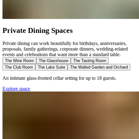
Private Dining Spaces​​​​‌ ‍ ​‍​‍‌‍ ‌ ​‍‌‍‍‌‌‍‌ ‌‍‍‌‌‍ ‍​‍​‍​ ‍‍​‍​‍‌ ​ ‌‍​‌‌‍ ‍‌‍‍‌‌ ‌​‌ ‍‌​‍ ‍‌‍‍‌‌‍ ​‍​‍​‍ ​​‍​‍‌‍‍​‌ ​‍‌‍‌‌‌‍‌‍​‍​‍​ ‍‍​‍​‍‌‍‍​‌ ‌​‌ ‌​‌ ​​‌ ​ ​ ‍‍​‍ ​‍ ‌‍ ​​‍ ‌‌‍​‌‌‍ ‍‌‍‌​​‍ ‌‌ ​‍​‍ ‌‌‍‍​‌‍ ‌ ‌​‌‍‌‌‌‍ ​‌ ​ ​‍ ‌‌ ​ ‌ ‌​‌ ‌‌‌‍‌​‌‍‍‌‌‍ ​‍ ‍‌ ‌‍‌‍‌‌‌ ​‍‌‍​ ‌‍‌‌‌‍ ​​‍ ‍‌‍​‌‌ ​​‌ ​​​‍ ‌‍‍‌‌‍ ‍‌ ‌​‌‍‌‌‌‍ ‍‌ ‌​​‍ ‌‍‌‌‌‍‌​‌‍‍‌‌ ‌​​‍ ‌‍ ‌‌‍ ‌‍‌​‌‍‌‌​ ‌‌ ​​‌ ​‍‌‍‌‌‌ ​ ‌‍‌‌‌‍ ‍‌ ‌​‌‍​‌‌ ‌​‌‍‍‌‌‍ ‌‍ ‍​ ‍ ‌‍‍‌‌‍‌​​ ‌‌‍​‍​ ‍‌​ ​‍​ ‌​‌‍‌‌‌‍‌​‌‍​‌​ ​‍​‍ ‌​ ‌​‌‍‌‌​ ​‌​ ‍‌​‍ ‌​ ‌​​ ​​​ ​‍​ ​​​‍ ‌‌‍​‌​ ‌‌​ ‌​‌‍​‌​‍ ‌‌‍‌‍‌‍‌​​ ​‌​ ​ ‌‍​‌​ ​ ​ ‍‌​ ‍​​ ‍​​ ​‍​ ‌‍​ ‍​​ ‍ ‌ ‌​‌ ‍‌‌ ​​‌‍‌‌​ ‌‌‍‍​‌‍ ‌ ‌​‌‍‌‌‌‍ ​‌‌​ ‌‍‍‌‌ ‌​‌‍‌‌‌‌​​‌‍​‌‌‍‌ ‌‍‌‌​ ‍ ‌ ​​‌‍​‌‌ ‌​‌‍‍​​ ‌‌ ​​‌‍​‌‌‍‌ ‌‍‌‌‌​​‍‌ ‌‌‌‍‍‌‌‍ ​‌‍‌​‌‍‌‌‌ ​‍​‍‌‌​ ‌‌‌​​‍‌‌ ‌‍‍ ‌‍‌‌‌ ‍‌​‍‌‌​ ​ ‌​‌​​‍‌‌​ ​ ‌​‌​​‍‌‌​ ​‍​ ​‍​ ​‌‌‍​‌​ ‌‌​ ‌​​ ​ ​ ‌‍​ ‍‌​ ‌ ​ ​‌‌‍‌​‌‍‌‍​ ‍‌​‍‌‌​ ​‍​ ​‍​‍‌‌​ ‌‌‌​‌​​‍ ‍‌‍‍​‌‍‌‌‌‍​‌‌‍‌​‌‍‍‌‌‍ ‍‌‍‌ ​ ‌‍​‍‌‍​‌‌ ​ ‌‍‌‌‌‌‌‌‌ ​‍‌‍ ​​ ‌‌‍‍​‌ ‌​‌ ‌​‌ ​​‌ ​ ​‍‌‌​ ​ ‌​​‌​‍‌‌​ ​‍‌​‌‍​‍‌‌​ ​‍‌​‌‍‌‍ ​​‍ ‌‌‍​‌‌‍ ‍‌‍‌​​‍ ‌‌ ​‍​‍ ‌‌‍‍​‌‍ ‌ ‌​‌‍‌‌‌‍ ​‌ ​ ​‍ ‌‌ ​ ‌ ‌​‌ ‌‌‌‍‌​‌‍‍‌‌‍ ​‍ ‍‌ ‌‍‌‍‌‌‌ ​‍‌‍​ ‌‍‌‌‌‍ ​​‍ ‍‌‍​‌‌ ​​‌ ​​​‍‌‍‌‍‍‌‌‍‌​​ ‌‌‍​‍​ ‍‌​ ​‍​ ‌​‌‍‌‌‌‍‌​‌‍​‌​ ​‍​‍ ‌​ ‌​‌‍‌‌​ ​‌​ ‍‌​‍ ‌​ ‌​​ ​​​ ​‍​ ​​​‍ ‌‌‍​‌​ ‌‌​ ‌​‌‍​‌​‍ ‌‌‍‌‍‌‍‌​​ ​‌​ ​ ‌‍​‌​ ​ ​ ‍‌​ ‍​​ ‍​​ ​‍​ ‌‍​ ‍​​‍‌‍‌ ‌​‌ ‍‌‌ ​​‌‍‌‌​ ‌‌‍‍​‌‍ ‌ ‌​‌‍‌‌‌‍ ​‌‌​ ‌‍‍‌‌ ‌​‌‍‌‌‌‌​​‌‍​‌‌‍‌ ‌‍‌‌​‍‌‍‌ ​​‌‍​‌‌ ‌​‌‍‍​​ ‌‌ ​​‌‍​‌‌‍‌ ‌‍‌‌‌​​‍‌ ‌‌‌‍‍‌‌‍ ​‌‍‌​‌‍‌‌‌ ​‍​‍‌‌​ ‌‌‌​​‍‌‌ ‌‍‍ ‌‍‌‌‌ ‍‌​‍‌‌​ ​ ‌​‌​​‍‌‌​ ​ ‌​‌​​‍‌‌​ ​‍​ ​‍​ ​‌‌‍​‌​ ‌‌​ ‌​​ ​ ​ ‌‍​ ‍‌​ ‌ ​ ​‌‌‍‌​‌‍‌‍​ ‍‌​‍‌‌​ ​‍​ ​‍​‍‌‌​ ‌‌‌​‌​​‍ ‍‌‍‍​‌‍‌‌‌‍​‌‌‍‌​‌‍‍‌‌‍ ‍‌‍‌ ​‍‌‍‌ ​​‌‍‌‌‌ ​‍‌ ​ ‌ ​​‌‍‌‌‌‍​ ‌ ‌​‌‍‍‌‌ ‌‍‌‍‌‌​ ‌‌ ​​‌ ‌‌‌‍​‍‌‍ ​‌‍‍‌‌ ​ ‌‍‍​‌‍‌‌‌‍‌​​‍​‍‌ ‌
Private dining can work beautifully for birthdays, anniversaries,
proposals, family gatherings, corporate dinners, wedding-related
events and celebrations that want more than a standard table.​​​​‌ ‍ ​‍​‍‌‍ ‌ ​‍‌‍‍‌‌‍‌ ‌‍‍‌‌‍ ‍​‍​‍​ ‍‍​‍​‍‌ ​ ‌‍​‌‌‍ ‍‌‍‍‌‌ ‌​‌ ‍‌​‍ ‍‌‍‍‌‌‍ ​‍​‍​‍ ​​‍​‍‌‍‍​‌ ​‍‌‍‌‌‌‍‌‍​‍​‍​ ‍‍​‍​‍‌‍‍​‌ ‌​‌ ‌​‌ ​​‌ ​ ​ ‍‍​‍ ​‍ ‌‍ ​​‍ ‌‌‍​‌‌‍ ‍‌‍‌​​‍ ‌‌ ​‍​‍ ‌‌‍‍​‌‍ ‌ ‌​‌‍‌‌‌‍ ​‌ ​ ​‍ ‌‌ ​ ‌ ‌​‌ ‌‌‌‍‌​‌‍‍‌‌‍ ​‍ ‍‌ ‌‍‌‍‌‌‌ ​‍‌‍​ ‌‍‌‌‌‍ ​​‍ ‍‌‍​‌‌ ​​‌ ​​​‍ ‌‍‍‌‌‍ ‍‌ ‌​‌‍‌‌‌‍ ‍‌ ‌​​‍ ‌‍‌‌‌‍‌​‌‍‍‌‌ ‌​​‍ ‌‍ ‌‌‍ ‌‍‌​‌‍‌‌​ ‌‌ ​​‌ ​‍‌‍‌‌‌ ​ ‌‍‌‌‌‍ ‍‌ ‌​‌‍​‌‌ ‌​‌‍‍‌‌‍ ‌‍ ‍​ ‍ ‌‍‍‌‌‍‌​​ ‌‌‍​‍​ ‍‌​ ​‍​ ‌​‌‍‌‌‌‍‌​‌‍​‌​ ​‍​‍ ‌​ ‌​‌‍‌‌​ ​‌​ ‍‌​‍ ‌​ ‌​​ ​​​ ​‍​ ​​​‍ ‌‌‍​‌​ ‌‌​ ‌​‌‍​‌​‍ ‌‌‍‌‍‌‍‌​​ ​‌​ ​ ‌‍​‌​ ​ ​ ‍‌​ ‍​​ ‍​​ ​‍​ ‌‍​ ‍​​ ‍ ‌ ‌​‌ ‍‌‌ ​​‌‍‌‌​ ‌‌‍‍​‌‍ ‌ ‌​‌‍‌‌‌‍ ​‌‌​ ‌‍‍‌‌ ‌​‌‍‌‌‌‌​​‌‍​‌‌‍‌ ‌‍‌‌​ ‍ ‌ ​​‌‍​‌‌ ‌​‌‍‍​​ ‌‌ ​​‌‍​‌‌‍‌ ‌‍‌‌‌​​‍‌ ‌‌‌‍‍‌‌‍ ​‌‍‌​‌‍‌‌‌ ​‍​‍‌‌​ ‌‌‌​​‍‌‌ ‌‍‍ ‌‍‌‌‌ ‍‌​‍‌‌​ ​ ‌​‌​​‍‌‌​ ​ ‌​‌​​‍‌‌​ ​‍​ ​‍​ ​‌‌‍​‌​ ‌‌​ ‌​​ ​ ​ ‌‍​ ‍‌​ ‌ ​ ​‌‌‍‌​‌‍‌‍​ ‍‌​‍‌‌​ ​‍​ ​‍​‍‌‌​ ‌‌‌​‌​​‍ ‍‌‍​‍‌‍ ‌‍‌​‌ ‍‌​ ‌‍​‍‌‍​‌‌ ​ ‌‍‌‌‌‌‌‌‌ ​‍‌‍ ​​ ‌‌‍‍​‌ ‌​‌ ‌​‌ ​​‌ ​ ​‍‌‌​ ​ ‌​​‌​‍‌‌​ ​‍‌​‌‍​‍‌‌​ ​‍‌​‌‍‌‍ ​​‍ ‌‌‍​‌‌‍ ‍‌‍‌​​‍ ‌‌ ​‍​‍ ‌‌‍‍​‌‍ ‌ ‌​‌‍‌‌‌‍ ​‌ ​ ​‍ ‌‌ ​ ‌ ‌​‌ ‌‌‌‍‌​‌‍‍‌‌‍ ​‍ ‍‌ ‌‍‌‍‌‌‌ ​‍‌‍​ ‌‍‌‌‌‍ ​​‍ ‍‌‍​‌‌ ​​‌ ​​​‍‌‍‌‍‍‌‌‍‌​​ ‌‌‍​‍​ ‍‌​ ​‍​ ‌​‌‍‌‌‌‍‌​‌‍​‌​ ​‍​‍ ‌​ ‌​‌‍‌‌​ ​‌​ ‍‌​‍ ‌​ ‌​​ ​​​ ​‍​ ​​​‍ ‌‌‍​‌​ ‌‌​ ‌​‌‍​‌​‍ ‌‌‍‌‍‌‍‌​​ ​‌​ ​ ‌‍​‌​ ​ ​ ‍‌​ ‍​​ ‍​​ ​‍​ ‌‍​ ‍​​‍‌‍‌ ‌​‌ ‍‌‌ ​​‌‍‌‌​ ‌‌‍‍​‌‍ ‌ ‌​‌‍‌‌‌‍ ​‌‌​ ‌‍‍‌‌ ‌​‌‍‌‌‌‌​​‌‍​‌‌‍‌ ‌‍‌‌​‍‌‍‌ ​​‌‍​‌‌ ‌​‌‍‍​​ ‌‌ ​​‌‍​‌‌‍‌ ‌‍‌‌‌​​‍‌ ‌‌‌‍‍‌‌‍ ​‌‍‌​‌‍‌‌‌ ​‍​‍‌‌​ ‌‌‌​​‍‌‌ ‌‍‍ ‌‍‌‌‌ ‍‌​‍‌‌​ ​ ‌​‌​​‍‌‌​ ​ ‌​‌​​‍‌‌​ ​‍​ ​‍​ ​‌‌‍​‌​ ‌‌​ ‌​​ ​ ​ ‌‍​ ‍‌​ ‌ ​ ​‌‌‍‌​‌‍‌‍​ ‍‌​‍‌‌​ ​‍​ ​‍​‍‌‌​ ‌‌‌​‌​​‍ ‍‌‍​‍‌‍ ‌‍‌​‌ ‍‌​‍‌‍‌ ​​‌‍‌‌‌ ​‍‌ ​ ‌ ​​‌‍‌‌‌‍​ ‌ ‌​‌‍‍‌‌ ‌‍‌‍‌‌​ ‌‌ ​​‌ ‌‌‌‍​‍‌‍ ​‌‍‍‌‌ ​ ‌‍‍​‌‍‌‌‌‍‌​​‍​‍‌ ‌
The Wine Room​​​​‌ ‍ ​‍​‍‌‍ ‌ ​‍‌‍‍‌‌‍‌ ‌‍‍‌‌‍ ‍​‍​‍​ ‍‍​‍​‍‌ ​ ‌‍​‌‌‍ ‍‌‍‍‌‌ ‌​‌ ‍‌​‍ ‍‌‍‍‌‌‍ ​‍​‍​‍ ​​‍​‍‌‍‍​‌ ​‍‌‍‌‌‌‍‌‍​‍​‍​ ‍‍​‍​‍‌‍‍​‌ ‌​‌ ‌​‌ ​​‌ ​ ​ ‍‍​‍ ​‍ ‌‍ ​​‍ ‌‌‍​‌‌‍ ‍‌‍‌​​‍ ‌‌ ​‍​‍ ‌‌‍‍​‌‍ ‌ ‌​‌‍‌‌‌‍ ​‌ ​ ​‍ ‌‌ ​ ‌ ‌​‌ ‌‌‌‍‌​‌‍‍‌‌‍ ​‍ ‍‌ ‌‍‌‍‌‌‌ ​‍‌‍​ ‌‍‌‌‌‍ ​​‍ ‍‌‍​‌‌ ​​‌ ​​​‍ ‌‍‍‌‌‍ ‍‌ ‌​‌‍‌‌‌‍ ‍‌ ‌​​‍ ‌‍‌‌‌‍‌​‌‍‍‌‌ ‌​​‍ ‌‍ ‌‌‍ ‌‍‌​‌‍‌‌​ ‌‌ ​​‌ ​‍‌‍‌‌‌ ​ ‌‍‌‌‌‍ ‍‌ ‌​‌‍​‌‌ ‌​‌‍‍‌‌‍ ‌‍ ‍​ ‍ ‌‍‍‌‌‍‌​​ ‌‌‍​‍​ ‍‌​ ​‍​ ‌​‌‍‌‌‌‍‌​‌‍​‌​ ​‍​‍ ‌​ ‌​‌‍‌‌​ ​‌​ ‍‌​‍ ‌​ ‌​​ ​​​ ​‍​ ​​​‍ ‌‌‍​‌​ ‌‌​ ‌​‌‍​‌​‍ ‌‌‍‌‍‌‍‌​​ ​‌​ ​ ‌‍​‌​ ​ ​ ‍‌​ ‍​​ ‍​​ ​‍​ ‌‍​ ‍​​ ‍ ‌ ‌​‌ ‍‌‌ ​​‌‍‌‌​ ‌‌‍‍​‌‍ ‌ ‌​‌‍‌‌‌‍ ​‌‌​ ‌‍‍‌‌ ‌​‌‍‌‌‌‌​​‌‍​‌‌‍‌ ‌‍‌‌​ ‍ ‌ ​​‌‍​‌‌ ‌​‌‍‍​​ ‌‌ ​​‌‍​‌‌‍‌ ‌‍‌‌‌​​‍‌ ‌‌‌‍‍‌‌‍ ​‌‍‌​‌‍‌‌‌ ​‍​‍‌‌​ ‌‌‌​​‍‌‌ ‌‍‍ ‌‍‌‌‌ ‍‌​‍‌‌​ ​ ‌​‌​​‍‌‌​ ​ ‌​‌​​‍‌‌​ ​‍​ ​‍​ ​‌‌‍​‌​ ‌‌​ ‌​​ ​ ​ ‌‍​ ‍‌​ ‌ ​ ​‌‌‍‌​‌‍‌‍​ ‍‌​‍‌‌​ ​‍​ ​‍​‍‌‌​ ‌‌‌​‌​​‍ ‍‌ ​ ‌‍‌‌‌‍​ ‌ ‌​‌‍‍‌‌‍ ‌‍ ‍‌ ​ ​‍‌‌​ ‌‌‌​​‍‌‌ ‌‍‍ ‌‍‌‌‌ ‍‌​‍‌‌​ ​ ‌​‌​​‍‌‌​ ​ ‌​‌​​‍‌‌​ ​‍​ ​‍‌‍​ ‌‍​ ​ ‌‌‌‍​ ​ ‍​‌‍‌‍​ ​‌​ ​​​ ‌‍‌‍‌‌​ ‍​​ ​​​‍‌‌​ ​‍​ ​‍​‍‌‌​ ‌‌‌​‌​​‍ ‍‌ ‌​‌‍‍‌‌ ‌​‌‍ ​‌‍‌‌​ ‌‍​‍‌‍​‌‌ ​ ‌‍‌‌‌‌‌‌‌ ​‍‌‍ ​​ ‌‌‍‍​‌ ‌​‌ ‌​‌ ​​‌ ​ ​‍‌‌​ ​ ‌​​‌​‍‌‌​ ​‍‌​‌‍​‍‌‌​ ​‍‌​‌‍‌‍ ​​‍ ‌‌‍​‌‌‍ ‍‌‍‌​​‍ ‌‌ ​‍​‍ ‌‌‍‍​‌‍ ‌ ‌​‌‍‌‌‌‍ ​‌ ​ ​‍ ‌‌ ​ ‌ ‌​‌ ‌‌‌‍‌​‌‍‍‌‌‍ ​‍ ‍‌ ‌‍‌‍‌‌‌ ​‍‌‍​ ‌‍‌‌‌‍ ​​‍ ‍‌‍​‌‌ ​​‌ ​​​‍‌‍‌‍‍‌‌‍‌​​ ‌‌‍​‍​ ‍‌​ ​‍​ ‌​‌‍‌‌‌‍‌​‌‍​‌​ ​‍​‍ ‌​ ‌​‌‍‌‌​ ​‌​ ‍‌​‍ ‌​ ‌​​ ​​​ ​‍​ ​​​‍ ‌‌‍​‌​ ‌‌​ ‌​‌‍​‌​‍ ‌‌‍‌‍‌‍‌​​ ​‌​ ​ ‌‍​‌​ ​ ​ ‍‌​ ‍​​ ‍​​ ​‍​ ‌‍​ ‍​​‍‌‍‌ ‌​‌ ‍‌‌ ​​‌‍‌‌​ ‌‌‍‍​‌‍ ‌ ‌​‌‍‌‌‌‍ ​‌‌​ ‌‍‍‌‌ ‌​‌‍‌‌‌‌​​‌‍​‌‌‍‌ ‌‍‌‌​‍‌‍‌ ​​‌‍​‌‌ ‌​‌‍‍​​ ‌‌ ​​‌‍​‌‌‍‌ ‌‍‌‌‌​​‍‌ ‌‌‌‍‍‌‌‍ ​‌‍‌​‌‍‌‌‌ ​‍​‍‌‌​ ‌‌‌​​‍‌‌ ‌‍‍ ‌‍‌‌‌ ‍‌​‍‌‌​ ​ ‌​‌​​‍‌‌​ ​ ‌​‌​​‍‌‌​ ​‍​ ​‍​ ​‌‌‍​‌​ ‌‌​ ‌​​ ​ ​ ‌‍​ ‍‌​ ‌ ​ ​‌‌‍‌​‌‍‌‍​ ‍‌​‍‌‌​ ​‍​ ​‍​‍‌‌​ ‌‌‌​‌​​‍ ‍‌ ​ ‌‍‌‌‌‍​ ‌ ‌​‌‍‍‌‌‍ ‌‍ ‍‌ ​ ​‍‌‌​ ‌‌‌​​‍‌‌ ‌‍‍ ‌‍‌‌‌ ‍‌​‍‌‌​ ​ ‌​‌​​‍‌‌​ ​ ‌​‌​​‍‌‌​ ​‍​ ​‍‌‍​ ‌‍​ ​ ‌‌‌‍​ ​ ‍​‌‍‌‍​ ​‌​ ​​​ ‌‍‌‍‌‌​ ‍​​ ​​​‍‌‌​ ​‍​ ​‍​‍‌‌​ ‌‌‌​‌​​‍ ‍‌ ‌​‌‍‍‌‌ ‌​‌‍ ​‌‍‌‌​‍‌‍‌ ​​‌‍‌‌‌ ​‍‌ ​ ‌ ​​‌‍‌‌‌‍​ ‌ ‌​‌‍‍‌‌ ‌‍‌‍‌‌​ ‌‌ ​​‌ ‌‌‌‍​‍‌‍ ​‌‍‍‌‌ ​ ‌‍‍​‌‍‌‌‌‍‌​​‍​‍‌ ‌
The Glasshouse​​​​‌ ‍ ​‍​‍‌‍ ‌ ​‍‌‍‍‌‌‍‌ ‌‍‍‌‌‍ ‍​‍​‍​ ‍‍​‍​‍‌ ​ ‌‍​‌‌‍ ‍‌‍‍‌‌ ‌​‌ ‍‌​‍ ‍‌‍‍‌‌‍ ​‍​‍​‍ ​​‍​‍‌‍‍​‌ ​‍‌‍‌‌‌‍‌‍​‍​‍​ ‍‍​‍​‍‌‍‍​‌ ‌​‌ ‌​‌ ​​‌ ​ ​ ‍‍​‍ ​‍ ‌‍ ​​‍ ‌‌‍​‌‌‍ ‍‌‍‌​​‍ ‌‌ ​‍​‍ ‌‌‍‍​‌‍ ‌ ‌​‌‍‌‌‌‍ ​‌ ​ ​‍ ‌‌ ​ ‌ ‌​‌ ‌‌‌‍‌​‌‍‍‌‌‍ ​‍ ‍‌ ‌‍‌‍‌‌‌ ​‍‌‍​ ‌‍‌‌‌‍ ​​‍ ‍‌‍​‌‌ ​​‌ ​​​‍ ‌‍‍‌‌‍ ‍‌ ‌​‌‍‌‌‌‍ ‍‌ ‌​​‍ ‌‍‌‌‌‍‌​‌‍‍‌‌ ‌​​‍ ‌‍ ‌‌‍ ‌‍‌​‌‍‌‌​ ‌‌ ​​‌ ​‍‌‍‌‌‌ ​ ‌‍‌‌‌‍ ‍‌ ‌​‌‍​‌‌ ‌​‌‍‍‌‌‍ ‌‍ ‍​ ‍ ‌‍‍‌‌‍‌​​ ‌‌‍​‍​ ‍‌​ ​‍​ ‌​‌‍‌‌‌‍‌​‌‍​‌​ ​‍​‍ ‌​ ‌​‌‍‌‌​ ​‌​ ‍‌​‍ ‌​ ‌​​ ​​​ ​‍​ ​​​‍ ‌‌‍​‌​ ‌‌​ ‌​‌‍​‌​‍ ‌‌‍‌‍‌‍‌​​ ​‌​ ​ ‌‍​‌​ ​ ​ ‍‌​ ‍​​ ‍​​ ​‍​ ‌‍​ ‍​​ ‍ ‌ ‌​‌ ‍‌‌ ​​‌‍‌‌​ ‌‌‍‍​‌‍ ‌ ‌​‌‍‌‌‌‍ ​‌‌​ ‌‍‍‌‌ ‌​‌‍‌‌‌‌​​‌‍​‌‌‍‌ ‌‍‌‌​ ‍ ‌ ​​‌‍​‌‌ ‌​‌‍‍​​ ‌‌ ​​‌‍​‌‌‍‌ ‌‍‌‌‌​​‍‌ ‌‌‌‍‍‌‌‍ ​‌‍‌​‌‍‌‌‌ ​‍​‍‌‌​ ‌‌‌​​‍‌‌ ‌‍‍ ‌‍‌‌‌ ‍‌​‍‌‌​ ​ ‌​‌​​‍‌‌​ ​ ‌​‌​​‍‌‌​ ​‍​ ​‍​ ​‌‌‍​‌​ ‌‌​ ‌​​ ​ ​ ‌‍​ ‍‌​ ‌ ​ ​‌‌‍‌​‌‍‌‍​ ‍‌​‍‌‌​ ​‍​ ​‍​‍‌‌​ ‌‌‌​‌​​‍ ‍‌ ​ ‌‍‌‌‌‍​ ‌ ‌​‌‍‍‌‌‍ ‌‍ ‍‌ ​ ​‍‌‌​ ‌‌‌​​‍‌‌ ‌‍‍ ‌‍‌‌‌ ‍‌​‍‌‌​ ​ ‌​‌​​‍‌‌​ ​ ‌​‌​​‍‌‌​ ​‍​ ​‍​ ‌​​ ‌‍‌‍​ ​ ‌‍​ ​‌​ ‌‌​ ‌‌‌‍‌‍​ ​​​ ‌‌​ ​​‌‍‌‍​‍‌‌​ ​‍​ ​‍​‍‌‌​ ‌‌‌​‌​​‍ ‍‌ ‌​‌‍‍‌‌ ‌​‌‍ ​‌‍‌‌​ ‌‍​‍‌‍​‌‌ ​ ‌‍‌‌‌‌‌‌‌ ​‍‌‍ ​​ ‌‌‍‍​‌ ‌​‌ ‌​‌ ​​‌ ​ ​‍‌‌​ ​ ‌​​‌​‍‌‌​ ​‍‌​‌‍​‍‌‌​ ​‍‌​‌‍‌‍ ​​‍ ‌‌‍​‌‌‍ ‍‌‍‌​​‍ ‌‌ ​‍​‍ ‌‌‍‍​‌‍ ‌ ‌​‌‍‌‌‌‍ ​‌ ​ ​‍ ‌‌ ​ ‌ ‌​‌ ‌‌‌‍‌​‌‍‍‌‌‍ ​‍ ‍‌ ‌‍‌‍‌‌‌ ​‍‌‍​ ‌‍‌‌‌‍ ​​‍ ‍‌‍​‌‌ ​​‌ ​​​‍‌‍‌‍‍‌‌‍‌​​ ‌‌‍​‍​ ‍‌​ ​‍​ ‌​‌‍‌‌‌‍‌​‌‍​‌​ ​‍​‍ ‌​ ‌​‌‍‌‌​ ​‌​ ‍‌​‍ ‌​ ‌​​ ​​​ ​‍​ ​​​‍ ‌‌‍​‌​ ‌‌​ ‌​‌‍​‌​‍ ‌‌‍‌‍‌‍‌​​ ​‌​ ​ ‌‍​‌​ ​ ​ ‍‌​ ‍​​ ‍​​ ​‍​ ‌‍​ ‍​​‍‌‍‌ ‌​‌ ‍‌‌ ​​‌‍‌‌​ ‌‌‍‍​‌‍ ‌ ‌​‌‍‌‌‌‍ ​‌‌​ ‌‍‍‌‌ ‌​‌‍‌‌‌‌​​‌‍​‌‌‍‌ ‌‍‌‌​‍‌‍‌ ​​‌‍​‌‌ ‌​‌‍‍​​ ‌‌ ​​‌‍​‌‌‍‌ ‌‍‌‌‌​​‍‌ ‌‌‌‍‍‌‌‍ ​‌‍‌​‌‍‌‌‌ ​‍​‍‌‌​ ‌‌‌​​‍‌‌ ‌‍‍ ‌‍‌‌‌ ‍‌​‍‌‌​ ​ ‌​‌​​‍‌‌​ ​ ‌​‌​​‍‌‌​ ​‍​ ​‍​ ​‌‌‍​‌​ ‌‌​ ‌​​ ​ ​ ‌‍​ ‍‌​ ‌ ​ ​‌‌‍‌​‌‍‌‍​ ‍‌​‍‌‌​ ​‍​ ​‍​‍‌‌​ ‌‌‌​‌​​‍ ‍‌ ​ ‌‍‌‌‌‍​ ‌ ‌​‌‍‍‌‌‍ ‌‍ ‍‌ ​ ​‍‌‌​ ‌‌‌​​‍‌‌ ‌‍‍ ‌‍‌‌‌ ‍‌​‍‌‌​ ​ ‌​‌​​‍‌‌​ ​ ‌​‌​​‍‌‌​ ​‍​ ​‍​ ‌​​ ‌‍‌‍​ ​ ‌‍​ ​‌​ ‌‌​ ‌‌‌‍‌‍​ ​​​ ‌‌​ ​​‌‍‌‍​‍‌‌​ ​‍​ ​‍​‍‌‌​ ‌‌‌​‌​​‍ ‍‌ ‌​‌‍‍‌‌ ‌​‌‍ ​‌‍‌‌​‍‌‍‌ ​​‌‍‌‌‌ ​‍‌ ​ ‌ ​​‌‍‌‌‌‍​ ‌ ‌​‌‍‍‌‌ ‌‍‌‍‌‌​ ‌‌ ​​‌ ‌‌‌‍​‍‌‍ ​‌‍‍‌‌ ​ ‌‍‍​‌‍‌‌‌‍‌​​‍​‍‌ ‌
The Tasting Room​​​​‌ ‍ ​‍​‍‌‍ ‌ ​‍‌‍‍‌‌‍‌ ‌‍‍‌‌‍ ‍​‍​‍​ ‍‍​‍​‍‌ ​ ‌‍​‌‌‍ ‍‌‍‍‌‌ ‌​‌ ‍‌​‍ ‍‌‍‍‌‌‍ ​‍​‍​‍ ​​‍​‍‌‍‍​‌ ​‍‌‍‌‌‌‍‌‍​‍​‍​ ‍‍​‍​‍‌‍‍​‌ ‌​‌ ‌​‌ ​​‌ ​ ​ ‍‍​‍ ​‍ ‌‍ ​​‍ ‌‌‍​‌‌‍ ‍‌‍‌​​‍ ‌‌ ​‍​‍ ‌‌‍‍​‌‍ ‌ ‌​‌‍‌‌‌‍ ​‌ ​ ​‍ ‌‌ ​ ‌ ‌​‌ ‌‌‌‍‌​‌‍‍‌‌‍ ​‍ ‍‌ ‌‍‌‍‌‌‌ ​‍‌‍​ ‌‍‌‌‌‍ ​​‍ ‍‌‍​‌‌ ​​‌ ​​​‍ ‌‍‍‌‌‍ ‍‌ ‌​‌‍‌‌‌‍ ‍‌ ‌​​‍ ‌‍‌‌‌‍‌​‌‍‍‌‌ ‌​​‍ ‌‍ ‌‌‍ ‌‍‌​‌‍‌‌​ ‌‌ ​​‌ ​‍‌‍‌‌‌ ​ ‌‍‌‌‌‍ ‍‌ ‌​‌‍​‌‌ ‌​‌‍‍‌‌‍ ‌‍ ‍​ ‍ ‌‍‍‌‌‍‌​​ ‌‌‍​‍​ ‍‌​ ​‍​ ‌​‌‍‌‌‌‍‌​‌‍​‌​ ​‍​‍ ‌​ ‌​‌‍‌‌​ ​‌​ ‍‌​‍ ‌​ ‌​​ ​​​ ​‍​ ​​​‍ ‌‌‍​‌​ ‌‌​ ‌​‌‍​‌​‍ ‌‌‍‌‍‌‍‌​​ ​‌​ ​ ‌‍​‌​ ​ ​ ‍‌​ ‍​​ ‍​​ ​‍​ ‌‍​ ‍​​ ‍ ‌ ‌​‌ ‍‌‌ ​​‌‍‌‌​ ‌‌‍‍​‌‍ ‌ ‌​‌‍‌‌‌‍ ​‌‌​ ‌‍‍‌‌ ‌​‌‍‌‌‌‌​​‌‍​‌‌‍‌ ‌‍‌‌​ ‍ ‌ ​​‌‍​‌‌ ‌​‌‍‍​​ ‌‌ ​​‌‍​‌‌‍‌ ‌‍‌‌‌​​‍‌ ‌‌‌‍‍‌‌‍ ​‌‍‌​‌‍‌‌‌ ​‍​‍‌‌​ ‌‌‌​​‍‌‌ ‌‍‍ ‌‍‌‌‌ ‍‌​‍‌‌​ ​ ‌​‌​​‍‌‌​ ​ ‌​‌​​‍‌‌​ ​‍​ ​‍​ ​‌‌‍​‌​ ‌‌​ ‌​​ ​ ​ ‌‍​ ‍‌​ ‌ ​ ​‌‌‍‌​‌‍‌‍​ ‍‌​‍‌‌​ ​‍​ ​‍​‍‌‌​ ‌‌‌​‌​​‍ ‍‌ ​ ‌‍‌‌‌‍​ ‌ ‌​‌‍‍‌‌‍ ‌‍ ‍‌ ​ ​‍‌‌​ ‌‌‌​​‍‌‌ ‌‍‍ ‌‍‌‌‌ ‍‌​‍‌‌​ ​ ‌​‌​​‍‌‌​ ​ ‌​‌​​‍‌‌​ ​‍​ ​‍​ ‌​​ ‌‍​ ‍​​ ​‌​ ​ ‌‍​‌‌‍​‌‌‍​ ​ ​ ‌‍‌​‌‍​‍‌‍​ ​‍‌‌​ ​‍​ ​‍​‍‌‌​ ‌‌‌​‌​​‍ ‍‌ ‌​‌‍‍‌‌ ‌​‌‍ ​‌‍‌‌​ ‌‍​‍‌‍​‌‌ ​ ‌‍‌‌‌‌‌‌‌ ​‍‌‍ ​​ ‌‌‍‍​‌ ‌​‌ ‌​‌ ​​‌ ​ ​‍‌‌​ ​ ‌​​‌​‍‌‌​ ​‍‌​‌‍​‍‌‌​ ​‍‌​‌‍‌‍ ​​‍ ‌‌‍​‌‌‍ ‍‌‍‌​​‍ ‌‌ ​‍​‍ ‌‌‍‍​‌‍ ‌ ‌​‌‍‌‌‌‍ ​‌ ​ ​‍ ‌‌ ​ ‌ ‌​‌ ‌‌‌‍‌​‌‍‍‌‌‍ ​‍ ‍‌ ‌‍‌‍‌‌‌ ​‍‌‍​ ‌‍‌‌‌‍ ​​‍ ‍‌‍​‌‌ ​​‌ ​​​‍‌‍‌‍‍‌‌‍‌​​ ‌‌‍​‍​ ‍‌​ ​‍​ ‌​‌‍‌‌‌‍‌​‌‍​‌​ ​‍​‍ ‌​ ‌​‌‍‌‌​ ​‌​ ‍‌​‍ ‌​ ‌​​ ​​​ ​‍​ ​​​‍ ‌‌‍​‌​ ‌‌​ ‌​‌‍​‌​‍ ‌‌‍‌‍‌‍‌​​ ​‌​ ​ ‌‍​‌​ ​ ​ ‍‌​ ‍​​ ‍​​ ​‍​ ‌‍​ ‍​​‍‌‍‌ ‌​‌ ‍‌‌ ​​‌‍‌‌​ ‌‌‍‍​‌‍ ‌ ‌​‌‍‌‌‌‍ ​‌‌​ ‌‍‍‌‌ ‌​‌‍‌‌‌‌​​‌‍​‌‌‍‌ ‌‍‌‌​‍‌‍‌ ​​‌‍​‌‌ ‌​‌‍‍​​ ‌‌ ​​‌‍​‌‌‍‌ ‌‍‌‌‌​​‍‌ ‌‌‌‍‍‌‌‍ ​‌‍‌​‌‍‌‌‌ ​‍​‍‌‌​ ‌‌‌​​‍‌‌ ‌‍‍ ‌‍‌‌‌ ‍‌​‍‌‌​ ​ ‌​‌​​‍‌‌​ ​ ‌​‌​​‍‌‌​ ​‍​ ​‍​ ​‌‌‍​‌​ ‌‌​ ‌​​ ​ ​ ‌‍​ ‍‌​ ‌ ​ ​‌‌‍‌​‌‍‌‍​ ‍‌​‍‌‌​ ​‍​ ​‍​‍‌‌​ ‌‌‌​‌​​‍ ‍‌ ​ ‌‍‌‌‌‍​ ‌ ‌​‌‍‍‌‌‍ ‌‍ ‍‌ ​ ​‍‌‌​ ‌‌‌​​‍‌‌ ‌‍‍ ‌‍‌‌‌ ‍‌​‍‌‌​ ​ ‌​‌​​‍‌‌​ ​ ‌​‌​​‍‌‌​ ​‍​ ​‍​ ‌​​ ‌‍​ ‍​​ ​‌​ ​ ‌‍​‌‌‍​‌‌‍​ ​ ​ ‌‍‌​‌‍​‍‌‍​ ​‍‌‌​ ​‍​ ​‍​‍‌‌​ ‌‌‌​‌​​‍ ‍‌ ‌​‌‍‍‌‌ ‌​‌‍ ​‌‍‌‌​‍‌‍‌ ​​‌‍‌‌‌ ​‍‌ ​ ‌ ​​‌‍‌‌‌‍​ ‌ ‌​‌‍‍‌‌ ‌‍‌‍‌‌​ ‌‌ ​​‌ ‌‌‌‍​‍‌‍ ​‌‍‍‌‌ ​ ‌‍‍​‌‍‌‌‌‍‌​​‍​‍‌ ‌
The Club Room​​​​‌ ‍ ​‍​‍‌‍ ‌ ​‍‌‍‍‌‌‍‌ ‌‍‍‌‌‍ ‍​‍​‍​ ‍‍​‍​‍‌ ​ ‌‍​‌‌‍ ‍‌‍‍‌‌ ‌​‌ ‍‌​‍ ‍‌‍‍‌‌‍ ​‍​‍​‍ ​​‍​‍‌‍‍​‌ ​‍‌‍‌‌‌‍‌‍​‍​‍​ ‍‍​‍​‍‌‍‍​‌ ‌​‌ ‌​‌ ​​‌ ​ ​ ‍‍​‍ ​‍ ‌‍ ​​‍ ‌‌‍​‌‌‍ ‍‌‍‌​​‍ ‌‌ ​‍​‍ ‌‌‍‍​‌‍ ‌ ‌​‌‍‌‌‌‍ ​‌ ​ ​‍ ‌‌ ​ ‌ ‌​‌ ‌‌‌‍‌​‌‍‍‌‌‍ ​‍ ‍‌ ‌‍‌‍‌‌‌ ​‍‌‍​ ‌‍‌‌‌‍ ​​‍ ‍‌‍​‌‌ ​​‌ ​​​‍ ‌‍‍‌‌‍ ‍‌ ‌​‌‍‌‌‌‍ ‍‌ ‌​​‍ ‌‍‌‌‌‍‌​‌‍‍‌‌ ‌​​‍ ‌‍ ‌‌‍ ‌‍‌​‌‍‌‌​ ‌‌ ​​‌ ​‍‌‍‌‌‌ ​ ‌‍‌‌‌‍ ‍‌ ‌​‌‍​‌‌ ‌​‌‍‍‌‌‍ ‌‍ ‍​ ‍ ‌‍‍‌‌‍‌​​ ‌‌‍​‍​ ‍‌​ ​‍​ ‌​‌‍‌‌‌‍‌​‌‍​‌​ ​‍​‍ ‌​ ‌​‌‍‌‌​ ​‌​ ‍‌​‍ ‌​ ‌​​ ​​​ ​‍​ ​​​‍ ‌‌‍​‌​ ‌‌​ ‌​‌‍​‌​‍ ‌‌‍‌‍‌‍‌​​ ​‌​ ​ ‌‍​‌​ ​ ​ ‍‌​ ‍​​ ‍​​ ​‍​ ‌‍​ ‍​​ ‍ ‌ ‌​‌ ‍‌‌ ​​‌‍‌‌​ ‌‌‍‍​‌‍ ‌ ‌​‌‍‌‌‌‍ ​‌‌​ ‌‍‍‌‌ ‌​‌‍‌‌‌‌​​‌‍​‌‌‍‌ ‌‍‌‌​ ‍ ‌ ​​‌‍​‌‌ ‌​‌‍‍​​ ‌‌ ​​‌‍​‌‌‍‌ ‌‍‌‌‌​​‍‌ ‌‌‌‍‍‌‌‍ ​‌‍‌​‌‍‌‌‌ ​‍​‍‌‌​ ‌‌‌​​‍‌‌ ‌‍‍ ‌‍‌‌‌ ‍‌​‍‌‌​ ​ ‌​‌​​‍‌‌​ ​ ‌​‌​​‍‌‌​ ​‍​ ​‍​ ​‌‌‍​‌​ ‌‌​ ‌​​ ​ ​ ‌‍​ ‍‌​ ‌ ​ ​‌‌‍‌​‌‍‌‍​ ‍‌​‍‌‌​ ​‍​ ​‍​‍‌‌​ ‌‌‌​‌​​‍ ‍‌ ​ ‌‍‌‌‌‍​ ‌ ‌​‌‍‍‌‌‍ ‌‍ ‍‌ ​ ​‍‌‌​ ‌‌‌​​‍‌‌ ‌‍‍ ‌‍‌‌‌ ‍‌​‍‌‌​ ​ ‌​‌​​‍‌‌​ ​ ‌​‌​​‍‌‌​ ​‍​ ​‍​ ​‍​ ‌‍‌‍​‌​ ‌ ‌‍‌​​ ​ ​ ​ ​ ‌​​ ‍‌‌‍​‌‌‍​ ​ ​​​‍‌‌​ ​‍​ ​‍​‍‌‌​ ‌‌‌​‌​​‍ ‍‌ ‌​‌‍‍‌‌ ‌​‌‍ ​‌‍‌‌​ ‌‍​‍‌‍​‌‌ ​ ‌‍‌‌‌‌‌‌‌ ​‍‌‍ ​​ ‌‌‍‍​‌ ‌​‌ ‌​‌ ​​‌ ​ ​‍‌‌​ ​ ‌​​‌​‍‌‌​ ​‍‌​‌‍​‍‌‌​ ​‍‌​‌‍‌‍ ​​‍ ‌‌‍​‌‌‍ ‍‌‍‌​​‍ ‌‌ ​‍​‍ ‌‌‍‍​‌‍ ‌ ‌​‌‍‌‌‌‍ ​‌ ​ ​‍ ‌‌ ​ ‌ ‌​‌ ‌‌‌‍‌​‌‍‍‌‌‍ ​‍ ‍‌ ‌‍‌‍‌‌‌ ​‍‌‍​ ‌‍‌‌‌‍ ​​‍ ‍‌‍​‌‌ ​​‌ ​​​‍‌‍‌‍‍‌‌‍‌​​ ‌‌‍​‍​ ‍‌​ ​‍​ ‌​‌‍‌‌‌‍‌​‌‍​‌​ ​‍​‍ ‌​ ‌​‌‍‌‌​ ​‌​ ‍‌​‍ ‌​ ‌​​ ​​​ ​‍​ ​​​‍ ‌‌‍​‌​ ‌‌​ ‌​‌‍​‌​‍ ‌‌‍‌‍‌‍‌​​ ​‌​ ​ ‌‍​‌​ ​ ​ ‍‌​ ‍​​ ‍​​ ​‍​ ‌‍​ ‍​​‍‌‍‌ ‌​‌ ‍‌‌ ​​‌‍‌‌​ ‌‌‍‍​‌‍ ‌ ‌​‌‍‌‌‌‍ ​‌‌​ ‌‍‍‌‌ ‌​‌‍‌‌‌‌​​‌‍​‌‌‍‌ ‌‍‌‌​‍‌‍‌ ​​‌‍​‌‌ ‌​‌‍‍​​ ‌‌ ​​‌‍​‌‌‍‌ ‌‍‌‌‌​​‍‌ ‌‌‌‍‍‌‌‍ ​‌‍‌​‌‍‌‌‌ ​‍​‍‌‌​ ‌‌‌​​‍‌‌ ‌‍‍ ‌‍‌‌‌ ‍‌​‍‌‌​ ​ ‌​‌​​‍‌‌​ ​ ‌​‌​​‍‌‌​ ​‍​ ​‍​ ​‌‌‍​‌​ ‌‌​ ‌​​ ​ ​ ‌‍​ ‍‌​ ‌ ​ ​‌‌‍‌​‌‍‌‍​ ‍‌​‍‌‌​ ​‍​ ​‍​‍‌‌​ ‌‌‌​‌​​‍ ‍‌ ​ ‌‍‌‌‌‍​ ‌ ‌​‌‍‍‌‌‍ ‌‍ ‍‌ ​ ​‍‌‌​ ‌‌‌​​‍‌‌ ‌‍‍ ‌‍‌‌‌ ‍‌​‍‌‌​ ​ ‌​‌​​‍‌‌​ ​ ‌​‌​​‍‌‌​ ​‍​ ​‍​ ​‍​ ‌‍‌‍​‌​ ‌ ‌‍‌​​ ​ ​ ​ ​ ‌​​ ‍‌‌‍​‌‌‍​ ​ ​​​‍‌‌​ ​‍​ ​‍​‍‌‌​ ‌‌‌​‌​​‍ ‍‌ ‌​‌‍‍‌‌ ‌​‌‍ ​‌‍‌‌​‍‌‍‌ ​​‌‍‌‌‌ ​‍‌ ​ ‌ ​​‌‍‌‌‌‍​ ‌ ‌​‌‍‍‌‌ ‌‍‌‍‌‌​ ‌‌ ​​‌ ‌‌‌‍​‍‌‍ ​‌‍‍‌‌ ​ ‌‍‍​‌‍‌‌‌‍‌​​‍​‍‌ ‌
The Lake Suite​​​​‌ ‍ ​‍​‍‌‍ ‌ ​‍‌‍‍‌‌‍‌ ‌‍‍‌‌‍ ‍​‍​‍​ ‍‍​‍​‍‌ ​ ‌‍​‌‌‍ ‍‌‍‍‌‌ ‌​‌ ‍‌​‍ ‍‌‍‍‌‌‍ ​‍​‍​‍ ​​‍​‍‌‍‍​‌ ​‍‌‍‌‌‌‍‌‍​‍​‍​ ‍‍​‍​‍‌‍‍​‌ ‌​‌ ‌​‌ ​​‌ ​ ​ ‍‍​‍ ​‍ ‌‍ ​​‍ ‌‌‍​‌‌‍ ‍‌‍‌​​‍ ‌‌ ​‍​‍ ‌‌‍‍​‌‍ ‌ ‌​‌‍‌‌‌‍ ​‌ ​ ​‍ ‌‌ ​ ‌ ‌​‌ ‌‌‌‍‌​‌‍‍‌‌‍ ​‍ ‍‌ ‌‍‌‍‌‌‌ ​‍‌‍​ ‌‍‌‌‌‍ ​​‍ ‍‌‍​‌‌ ​​‌ ​​​‍ ‌‍‍‌‌‍ ‍‌ ‌​‌‍‌‌‌‍ ‍‌ ‌​​‍ ‌‍‌‌‌‍‌​‌‍‍‌‌ ‌​​‍ ‌‍ ‌‌‍ ‌‍‌​‌‍‌‌​ ‌‌ ​​‌ ​‍‌‍‌‌‌ ​ ‌‍‌‌‌‍ ‍‌ ‌​‌‍​‌‌ ‌​‌‍‍‌‌‍ ‌‍ ‍​ ‍ ‌‍‍‌‌‍‌​​ ‌‌‍​‍​ ‍‌​ ​‍​ ‌​‌‍‌‌‌‍‌​‌‍​‌​ ​‍​‍ ‌​ ‌​‌‍‌‌​ ​‌​ ‍‌​‍ ‌​ ‌​​ ​​​ ​‍​ ​​​‍ ‌‌‍​‌​ ‌‌​ ‌​‌‍​‌​‍ ‌‌‍‌‍‌‍‌​​ ​‌​ ​ ‌‍​‌​ ​ ​ ‍‌​ ‍​​ ‍​​ ​‍​ ‌‍​ ‍​​ ‍ ‌ ‌​‌ ‍‌‌ ​​‌‍‌‌​ ‌‌‍‍​‌‍ ‌ ‌​‌‍‌‌‌‍ ​‌‌​ ‌‍‍‌‌ ‌​‌‍‌‌‌‌​​‌‍​‌‌‍‌ ‌‍‌‌​ ‍ ‌ ​​‌‍​‌‌ ‌​‌‍‍​​ ‌‌ ​​‌‍​‌‌‍‌ ‌‍‌‌‌​​‍‌ ‌‌‌‍‍‌‌‍ ​‌‍‌​‌‍‌‌‌ ​‍​‍‌‌​ ‌‌‌​​‍‌‌ ‌‍‍ ‌‍‌‌‌ ‍‌​‍‌‌​ ​ ‌​‌​​‍‌‌​ ​ ‌​‌​​‍‌‌​ ​‍​ ​‍​ ​‌‌‍​‌​ ‌‌​ ‌​​ ​ ​ ‌‍​ ‍‌​ ‌ ​ ​‌‌‍‌​‌‍‌‍​ ‍‌​‍‌‌​ ​‍​ ​‍​‍‌‌​ ‌‌‌​‌​​‍ ‍‌ ​ ‌‍‌‌‌‍​ ‌ ‌​‌‍‍‌‌‍ ‌‍ ‍‌ ​ ​‍‌‌​ ‌‌‌​​‍‌‌ ‌‍‍ ‌‍‌‌‌ ‍‌​‍‌‌​ ​ ‌​‌​​‍‌‌​ ​ ‌​‌​​‍‌‌​ ​‍​ ​‍​ ‍​​ ‍‌​ ‌ ​ ​‍​ ‌ ​ ‌​​ ‍‌​ ‌‍​ ‍‌​ ​‌‌‍‌‍​ ‌ ​‍‌‌​ ​‍​ ​‍​‍‌‌​ ‌‌‌​‌​​‍ ‍‌ ‌​‌‍‍‌‌ ‌​‌‍ ​‌‍‌‌​ ‌‍​‍‌‍​‌‌ ​ ‌‍‌‌‌‌‌‌‌ ​‍‌‍ ​​ ‌‌‍‍​‌ ‌​‌ ‌​‌ ​​‌ ​ ​‍‌‌​ ​ ‌​​‌​‍‌‌​ ​‍‌​‌‍​‍‌‌​ ​‍‌​‌‍‌‍ ​​‍ ‌‌‍​‌‌‍ ‍‌‍‌​​‍ ‌‌ ​‍​‍ ‌‌‍‍​‌‍ ‌ ‌​‌‍‌‌‌‍ ​‌ ​ ​‍ ‌‌ ​ ‌ ‌​‌ ‌‌‌‍‌​‌‍‍‌‌‍ ​‍ ‍‌ ‌‍‌‍‌‌‌ ​‍‌‍​ ‌‍‌‌‌‍ ​​‍ ‍‌‍​‌‌ ​​‌ ​​​‍‌‍‌‍‍‌‌‍‌​​ ‌‌‍​‍​ ‍‌​ ​‍​ ‌​‌‍‌‌‌‍‌​‌‍​‌​ ​‍​‍ ‌​ ‌​‌‍‌‌​ ​‌​ ‍‌​‍ ‌​ ‌​​ ​​​ ​‍​ ​​​‍ ‌‌‍​‌​ ‌‌​ ‌​‌‍​‌​‍ ‌‌‍‌‍‌‍‌​​ ​‌​ ​ ‌‍​‌​ ​ ​ ‍‌​ ‍​​ ‍​​ ​‍​ ‌‍​ ‍​​‍‌‍‌ ‌​‌ ‍‌‌ ​​‌‍‌‌​ ‌‌‍‍​‌‍ ‌ ‌​‌‍‌‌‌‍ ​‌‌​ ‌‍‍‌‌ ‌​‌‍‌‌‌‌​​‌‍​‌‌‍‌ ‌‍‌‌​‍‌‍‌ ​​‌‍​‌‌ ‌​‌‍‍​​ ‌‌ ​​‌‍​‌‌‍‌ ‌‍‌‌‌​​‍‌ ‌‌‌‍‍‌‌‍ ​‌‍‌​‌‍‌‌‌ ​‍​‍‌‌​ ‌‌‌​​‍‌‌ ‌‍‍ ‌‍‌‌‌ ‍‌​‍‌‌​ ​ ‌​‌​​‍‌‌​ ​ ‌​‌​​‍‌‌​ ​‍​ ​‍​ ​‌‌‍​‌​ ‌‌​ ‌​​ ​ ​ ‌‍​ ‍‌​ ‌ ​ ​‌‌‍‌​‌‍‌‍​ ‍‌​‍‌‌​ ​‍​ ​‍​‍‌‌​ ‌‌‌​‌​​‍ ‍‌ ​ ‌‍‌‌‌‍​ ‌ ‌​‌‍‍‌‌‍ ‌‍ ‍‌ ​ ​‍‌‌​ ‌‌‌​​‍‌‌ ‌‍‍ ‌‍‌‌‌ ‍‌​‍‌‌​ ​ ‌​‌​​‍‌‌​ ​ ‌​‌​​‍‌‌​ ​‍​ ​‍​ ‍​​ ‍‌​ ‌ ​ ​‍​ ‌ ​ ‌​​ ‍‌​ ‌‍​ ‍‌​ ​‌‌‍‌‍​ ‌ ​‍‌‌​ ​‍​ ​‍​‍‌‌​ ‌‌‌​‌​​‍ ‍‌ ‌​‌‍‍‌‌ ‌​‌‍ ​‌‍‌‌​‍‌‍‌ ​​‌‍‌‌‌ ​‍‌ ​ ‌ ​​‌‍‌‌‌‍​ ‌ ‌​‌‍‍‌‌ ‌‍‌‍‌‌​ ‌‌ ​​‌ ‌‌‌‍​‍‌‍ ​‌‍‍‌‌ ​ ‌‍‍​‌‍‌‌‌‍‌​​‍​‍‌ ‌
The Walled Garden and Orchard​​​​‌ ‍ ​‍​‍‌‍ ‌ ​‍‌‍‍‌‌‍‌ ‌‍‍‌‌‍ ‍​‍​‍​ ‍‍​‍​‍‌ ​ ‌‍​‌‌‍ ‍‌‍‍‌‌ ‌​‌ ‍‌​‍ ‍‌‍‍‌‌‍ ​‍​‍​‍ ​​‍​‍‌‍‍​‌ ​‍‌‍‌‌‌‍‌‍​‍​‍​ ‍‍​‍​‍‌‍‍​‌ ‌​‌ ‌​‌ ​​‌ ​ ​ ‍‍​‍ ​‍ ‌‍ ​​‍ ‌‌‍​‌‌‍ ‍‌‍‌​​‍ ‌‌ ​‍​‍ ‌‌‍‍​‌‍ ‌ ‌​‌‍‌‌‌‍ ​‌ ​ ​‍ ‌‌ ​ ‌ ‌​‌ ‌‌‌‍‌​‌‍‍‌‌‍ ​‍ ‍‌ ‌‍‌‍‌‌‌ ​‍‌‍​ ‌‍‌‌‌‍ ​​‍ ‍‌‍​‌‌ ​​‌ ​​​‍ ‌‍‍‌‌‍ ‍‌ ‌​‌‍‌‌‌‍ ‍‌ ‌​​‍ ‌‍‌‌‌‍‌​‌‍‍‌‌ ‌​​‍ ‌‍ ‌‌‍ ‌‍‌​‌‍‌‌​ ‌‌ ​​‌ ​‍‌‍‌‌‌ ​ ‌‍‌‌‌‍ ‍‌ ‌​‌‍​‌‌ ‌​‌‍‍‌‌‍ ‌‍ ‍​ ‍ ‌‍‍‌‌‍‌​​ ‌‌‍​‍​ ‍‌​ ​‍​ ‌​‌‍‌‌‌‍‌​‌‍​‌​ ​‍​‍ ‌​ ‌​‌‍‌‌​ ​‌​ ‍‌​‍ ‌​ ‌​​ ​​​ ​‍​ ​​​‍ ‌‌‍​‌​ ‌‌​ ‌​‌‍​‌​‍ ‌‌‍‌‍‌‍‌​​ ​‌​ ​ ‌‍​‌​ ​ ​ ‍‌​ ‍​​ ‍​​ ​‍​ ‌‍​ ‍​​ ‍ ‌ ‌​‌ ‍‌‌ ​​‌‍‌‌​ ‌‌‍‍​‌‍ ‌ ‌​‌‍‌‌‌‍ ​‌‌​ ‌‍‍‌‌ ‌​‌‍‌‌‌‌​​‌‍​‌‌‍‌ ‌‍‌‌​ ‍ ‌ ​​‌‍​‌‌ ‌​‌‍‍​​ ‌‌ ​​‌‍​‌‌‍‌ ‌‍‌‌‌​​‍‌ ‌‌‌‍‍‌‌‍ ​‌‍‌​‌‍‌‌‌ ​‍​‍‌‌​ ‌‌‌​​‍‌‌ ‌‍‍ ‌‍‌‌‌ ‍‌​‍‌‌​ ​ ‌​‌​​‍‌‌​ ​ ‌​‌​​‍‌‌​ ​‍​ ​‍​ ​‌‌‍​‌​ ‌‌​ ‌​​ ​ ​ ‌‍​ ‍‌​ ‌ ​ ​‌‌‍‌​‌‍‌‍​ ‍‌​‍‌‌​ ​‍​ ​‍​‍‌‌​ ‌‌‌​‌​​‍ ‍‌ ​ ‌‍‌‌‌‍​ ‌ ‌​‌‍‍‌‌‍ ‌‍ ‍‌ ​ ​‍‌‌​ ‌‌‌​​‍‌‌ ‌‍‍ ‌‍‌‌‌ ‍‌​‍‌‌​ ​ ‌​‌​​‍‌‌​ ​ ‌​‌​​‍‌‌​ ​‍​ ​‍‌‍​‍​ ‌‍‌‍‌‌​ ‌​​ ‍​‌‍​‌​ ​ ​ ‌ ​ ‍‌​ ​ ‌‍​ ‌‍​‌​‍‌‌​ ​‍​ ​‍​‍‌‌​ ‌‌‌​‌​​‍ ‍‌ ‌​‌‍‍‌‌ ‌​‌‍ ​‌‍‌‌​ ‌‍​‍‌‍​‌‌ ​ ‌‍‌‌‌‌‌‌‌ ​‍‌‍ ​​ ‌‌‍‍​‌ ‌​‌ ‌​‌ ​​‌ ​ ​‍‌‌​ ​ ‌​​‌​‍‌‌​ ​‍‌​‌‍​‍‌‌​ ​‍‌​‌‍‌‍ ​​‍ ‌‌‍​‌‌‍ ‍‌‍‌​​‍ ‌‌ ​‍​‍ ‌‌‍‍​‌‍ ‌ ‌​‌‍‌‌‌‍ ​‌ ​ ​‍ ‌‌ ​ ‌ ‌​‌ ‌‌‌‍‌​‌‍‍‌‌‍ ​‍ ‍‌ ‌‍‌‍‌‌‌ ​‍‌‍​ ‌‍‌‌‌‍ ​​‍ ‍‌‍​‌‌ ​​‌ ​​​‍‌‍‌‍‍‌‌‍‌​​ ‌‌‍​‍​ ‍‌​ ​‍​ ‌​‌‍‌‌‌‍‌​‌‍​‌​ ​‍​‍ ‌​ ‌​‌‍‌‌​ ​‌​ ‍‌​‍ ‌​ ‌​​ ​​​ ​‍​ ​​​‍ ‌‌‍​‌​ ‌‌​ ‌​‌‍​‌​‍ ‌‌‍‌‍‌‍‌​​ ​‌​ ​ ‌‍​‌​ ​ ​ ‍‌​ ‍​​ ‍​​ ​‍​ ‌‍​ ‍​​‍‌‍‌ ‌​‌ ‍‌‌ ​​‌‍‌‌​ ‌‌‍‍​‌‍ ‌ ‌​‌‍‌‌‌‍ ​‌‌​ ‌‍‍‌‌ ‌​‌‍‌‌‌‌​​‌‍​‌‌‍‌ ‌‍‌‌​‍‌‍‌ ​​‌‍​‌‌ ‌​‌‍‍​​ ‌‌ ​​‌‍​‌‌‍‌ ‌‍‌‌‌​​‍‌ ‌‌‌‍‍‌‌‍ ​‌‍‌​‌‍‌‌‌ ​‍​‍‌‌​ ‌‌‌​​‍‌‌ ‌‍‍ ‌‍‌‌‌ ‍‌​‍‌‌​ ​ ‌​‌​​‍‌‌​ ​ ‌​‌​​‍‌‌​ ​‍​ ​‍​ ​‌‌‍​‌​ ‌‌​ ‌​​ ​ ​ ‌‍​ ‍‌​ ‌ ​ ​‌‌‍‌​‌‍‌‍​ ‍‌​‍‌‌​ ​‍​ ​‍​‍‌‌​ ‌‌‌​‌​​‍ ‍‌ ​ ‌‍‌‌‌‍​ ‌ ‌​‌‍‍‌‌‍ ‌‍ ‍‌ ​ ​‍‌‌​ ‌‌‌​​‍‌‌ ‌‍‍ ‌‍‌‌‌ ‍‌​‍‌‌​ ​ ‌​‌​​‍‌‌​ ​ ‌​‌​​‍‌‌​ ​‍​ ​‍‌‍​‍​ ‌‍‌‍‌‌​ ‌​​ ‍​‌‍​‌​ ​ ​ ‌ ​ ‍‌​ ​ ‌‍​ ‌‍​‌​‍‌‌​ ​‍​ ​‍​‍‌‌​ ‌‌‌​‌​​‍ ‍‌ ‌​‌‍‍‌‌ ‌​‌‍ ​‌‍‌‌​‍‌‍‌ ​​‌‍‌‌‌ ​‍‌ ​ ‌ ​​‌‍‌‌‌‍​ ‌ ‌​‌‍‍‌‌ ‌‍‌‍‌‌​ ‌‌ ​​‌ ‌‌‌‍​‍‌‍ ​‌‍‍‌‌ ​ ‌‍‍​‌‍‌‌‌‍‌​​‍​‍‌ ‌
An intimate glass-fronted cellar setting for up to 18 guests.​​​​‌ ‍ ​‍​‍‌‍ ‌ ​‍‌‍‍‌‌‍‌ ‌‍‍‌‌‍ ‍​‍​‍​ ‍‍​‍​‍‌ ​ ‌‍​‌‌‍ ‍‌‍‍‌‌ ‌​‌ ‍‌​‍ ‍‌‍‍‌‌‍ ​‍​‍​‍ ​​‍​‍‌‍‍​‌ ​‍‌‍‌‌‌‍‌‍​‍​‍​ ‍‍​‍​‍‌‍‍​‌ ‌​‌ ‌​‌ ​​‌ ​ ​ ‍‍​‍ ​‍ ‌‍ ​​‍ ‌‌‍​‌‌‍ ‍‌‍‌​​‍ ‌‌ ​‍​‍ ‌‌‍‍​‌‍ ‌ ‌​‌‍‌‌‌‍ ​‌ ​ ​‍ ‌‌ ​ ‌ ‌​‌ ‌‌‌‍‌​‌‍‍‌‌‍ ​‍ ‍‌ ‌‍‌‍‌‌‌ ​‍‌‍​ ‌‍‌‌‌‍ ​​‍ ‍‌‍​‌‌ ​​‌ ​​​‍ ‌‍‍‌‌‍ ‍‌ ‌​‌‍‌‌‌‍ ‍‌ ‌​​‍ ‌‍‌‌‌‍‌​‌‍‍‌‌ ‌​​‍ ‌‍ ‌‌‍ ‌‍‌​‌‍‌‌​ ‌‌ ​​‌ ​‍‌‍‌‌‌ ​ ‌‍‌‌‌‍ ‍‌ ‌​‌‍​‌‌ ‌​‌‍‍‌‌‍ ‌‍ ‍​ ‍ ‌‍‍‌‌‍‌​​ ‌‌‍​‍​ ‍‌​ ​‍​ ‌​‌‍‌‌‌‍‌​‌‍​‌​ ​‍​‍ ‌​ ‌​‌‍‌‌​ ​‌​ ‍‌​‍ ‌​ ‌​​ ​​​ ​‍​ ​​​‍ ‌‌‍​‌​ ‌‌​ ‌​‌‍​‌​‍ ‌‌‍‌‍‌‍‌​​ ​‌​ ​ ‌‍​‌​ ​ ​ ‍‌​ ‍​​ ‍​​ ​‍​ ‌‍​ ‍​​ ‍ ‌ ‌​‌ ‍‌‌ ​​‌‍‌‌​ ‌‌‍‍​‌‍ ‌ ‌​‌‍‌‌‌‍ ​‌‌​ ‌‍‍‌‌ ‌​‌‍‌‌‌‌​​‌‍​‌‌‍‌ ‌‍‌‌​ ‍ ‌ ​​‌‍​‌‌ ‌​‌‍‍​​ ‌‌ ​​‌‍​‌‌‍‌ ‌‍‌‌‌​​‍‌ ‌‌‌‍‍‌‌‍ ​‌‍‌​‌‍‌‌‌ ​‍​‍‌‌​ ‌‌‌​​‍‌‌ ‌‍‍ ‌‍‌‌‌ ‍‌​‍‌‌​ ​ ‌​‌​​‍‌‌​ ​ ‌​‌​​‍‌‌​ ​‍​ ​‍​ ​‌‌‍​‌​ ‌‌​ ‌​​ ​ ​ ‌‍​ ‍‌​ ‌ ​ ​‌‌‍‌​‌‍‌‍​ ‍‌​‍‌‌​ ​‍​ ​‍​‍‌‌​ ‌‌‌​‌​​‍ ‍‌ ​ ‌‍‌‌‌‍​ ‌ ‌​‌‍‍‌‌‍ ‌‍ ‍‌ ​ ​‍‌‌​ ‌‌‌​​‍‌‌ ‌‍‍ ‌‍‌‌‌ ‍‌​‍‌‌​ ​ ‌​‌​​‍‌‌​ ​ ‌​‌​​‍‌‌​ ​‍​ ​‍‌‍​ ‌‍​ ​ ‌‌‌‍​ ​ ‍​‌‍‌‍​ ​‌​ ​​​ ‌‍‌‍‌‌​ ‍​​ ​​​‍‌‌​ ​‍​ ​‍​‍‌‌​ ‌‌‌​‌​​‍ ‍‌‍​‍‌‍ ‌‍‌​‌ ‍‌​‍‌‌​ ‌‌‌​​‍‌‌ ‌‍‍ ‌‍‌‌‌ ‍‌​‍‌‌​ ​ ‌​‌​​‍‌‌​ ​ ‌​‌​​‍‌‌​ ​‍​ ​‍​ ‌​​ ​​‌‍​‌​ ​​​ ​‌‌‍​‌​ ‌‌‌‍‌​​ ‍​​ ​‌​ ‌ ‌‍‌‌​‍‌‌​ ​‍​ ​‍​‍‌‌​ ‌‌‌​‌​​‍ ‍‌‍​ ‌‍‍​‌‍‍‌‌‍ ​‌‍‌​‌ ​‍‌‍‌‌‌‍ ‍​‍‌‌​ ‌‌‌​​‍‌‌ ‌‍‍ ‌‍‌‌‌ ‍‌​‍‌‌​ ​ ‌​‌​​‍‌‌​ ​ ‌​‌​​‍‌‌​ ​‍​ ​‍‌‍​ ​ ‌‌​ ​​​ ‌ ‌‍​‌‌‍​‌​ ​‍​ ​‌​ ​‍‌‍​ ​ ‍​​ ‌‌​‍‌‌​ ​‍​ ​‍​‍‌‌​ ‌‌‌​‌​​‍ ‍‌ ‌​‌‍‌‌‌ ‍​‌ ‌​​ ‌‍​‍‌‍​‌‌ ​ ‌‍‌‌‌‌‌‌‌ ​‍‌‍ ​​ ‌‌‍‍​‌ ‌​‌ ‌​‌ ​​‌ ​ ​‍‌‌​ ​ ‌​​‌​‍‌‌​ ​‍‌​‌‍​‍‌‌​ ​‍‌​‌‍‌‍ ​​‍ ‌‌‍​‌‌‍ ‍‌‍‌​​‍ ‌‌ ​‍​‍ ‌‌‍‍​‌‍ ‌ ‌​‌‍‌‌‌‍ ​‌ ​ ​‍ ‌‌ ​ ‌ ‌​‌ ‌‌‌‍‌​‌‍‍‌‌‍ ​‍ ‍‌ ‌‍‌‍‌‌‌ ​‍‌‍​ ‌‍‌‌‌‍ ​​‍ ‍‌‍​‌‌ ​​‌ ​​​‍‌‍‌‍‍‌‌‍‌​​ ‌‌‍​‍​ ‍‌​ ​‍​ ‌​‌‍‌‌‌‍‌​‌‍​‌​ ​‍​‍ ‌​ ‌​‌‍‌‌​ ​‌​ ‍‌​‍ ‌​ ‌​​ ​​​ ​‍​ ​​​‍ ‌‌‍​‌​ ‌‌​ ‌​‌‍​‌​‍ ‌‌‍‌‍‌‍‌​​ ​‌​ ​ ‌‍​‌​ ​ ​ ‍‌​ ‍​​ ‍​​ ​‍​ ‌‍​ ‍​​‍‌‍‌ ‌​‌ ‍‌‌ ​​‌‍‌‌​ ‌‌‍‍​‌‍ ‌ ‌​‌‍‌‌‌‍ ​‌‌​ ‌‍‍‌‌ ‌​‌‍‌‌‌‌​​‌‍​‌‌‍‌ ‌‍‌‌​‍‌‍‌ ​​‌‍​‌‌ ‌​‌‍‍​​ ‌‌ ​​‌‍​‌‌‍‌ ‌‍‌‌‌​​‍‌ ‌‌‌‍‍‌‌‍ ​‌‍‌​‌‍‌‌‌ ​‍​‍‌‌​ ‌‌‌​​‍‌‌ ‌‍‍ ‌‍‌‌‌ ‍‌​‍‌‌​ ​ ‌​‌​​‍‌‌​ ​ ‌​‌​​‍‌‌​ ​‍​ ​‍​ ​‌‌‍​‌​ ‌‌​ ‌​​ ​ ​ ‌‍​ ‍‌​ ‌ ​ ​‌‌‍‌​‌‍‌‍​ ‍‌​‍‌‌​ ​‍​ ​‍​‍‌‌​ ‌‌‌​‌​​‍ ‍‌ ​ ‌‍‌‌‌‍​ ‌ ‌​‌‍‍‌‌‍ ‌‍ ‍‌ ​ ​‍‌‌​ ‌‌‌​​‍‌‌ ‌‍‍ ‌‍‌‌‌ ‍‌​‍‌‌​ ​ ‌​‌​​‍‌‌​ ​ ‌​‌​​‍‌‌​ ​‍​ ​‍‌‍​ ‌‍​ ​ ‌‌‌‍​ ​ ‍​‌‍‌‍​ ​‌​ ​​​ ‌‍‌‍‌‌​ ‍​​ ​​​‍‌‌​ ​‍​ ​‍​‍‌‌​ ‌‌‌​‌​​‍ ‍‌‍​‍‌‍ ‌‍‌​‌ ‍‌​‍‌‌​ ‌‌‌​​‍‌‌ ‌‍‍ ‌‍‌‌‌ ‍‌​‍‌‌​ ​ ‌​‌​​‍‌‌​ ​ ‌​‌​​‍‌‌​ ​‍​ ​‍​ ‌​​ ​​‌‍​‌​ ​​​ ​‌‌‍​‌​ ‌‌‌‍‌​​ ‍​​ ​‌​ ‌ ‌‍‌‌​‍‌‌​ ​‍​ ​‍​‍‌‌​ ‌‌‌​‌​​‍ ‍‌‍​ ‌‍‍​‌‍‍‌‌‍ ​‌‍‌​‌ ​‍‌‍‌‌‌‍ ‍​‍‌‌​ ‌‌‌​​‍‌‌ ‌‍‍ ‌‍‌‌‌ ‍‌​‍‌‌​ ​ ‌​‌​​‍‌‌​ ​ ‌​‌​​‍‌‌​ ​‍​ ​‍‌‍​ ​ ‌‌​ ​​​ ‌ ‌‍​‌‌‍​‌​ ​‍​ ​‌​ ​‍‌‍​ ​ ‍​​ ‌‌​‍‌‌​ ​‍​ ​‍​‍‌‌​ ‌‌‌​‌​​‍ ‍‌ ‌​‌‍‌‌‌ ‍​‌ ‌​​‍‌‍‌ ​​‌‍‌‌‌ ​‍‌ ​ ‌ ​​‌‍‌‌‌‍​ ‌ ‌​‌‍‍‌‌ ‌‍‌‍‌‌​ ‌‌ ​​‌ ‌‌‌‍​‍‌‍ ​‌‍‍‌‌ ​ ‌‍‍​‌‍‌‌‌‍‌​​‍​‍‌ ‌
Explore space​​​​‌ ‍ ​‍​‍‌‍ ‌ ​‍‌‍‍‌‌‍‌ ‌‍‍‌‌‍ ‍​‍​‍​ ‍‍​‍​‍‌ ​ ‌‍​‌‌‍ ‍‌‍‍‌‌ ‌​‌ ‍‌​‍ ‍‌‍‍‌‌‍ ​‍​‍​‍ ​​‍​‍‌‍‍​‌ ​‍‌‍‌‌‌‍‌‍​‍​‍​ ‍‍​‍​‍‌‍‍​‌ ‌​‌ ‌​‌ ​​‌ ​ ​ ‍‍​‍ ​‍ ‌‍ ​​‍ ‌‌‍​‌‌‍ ‍‌‍‌​​‍ ‌‌ ​‍​‍ ‌‌‍‍​‌‍ ‌ ‌​‌‍‌‌‌‍ ​‌ ​ ​‍ ‌‌ ​ ‌ ‌​‌ ‌‌‌‍‌​‌‍‍‌‌‍ ​‍ ‍‌ ‌‍‌‍‌‌‌ ​‍‌‍​ ‌‍‌‌‌‍ ​​‍ ‍‌‍​‌‌ ​​‌ ​​​‍ ‌‍‍‌‌‍ ‍‌ ‌​‌‍‌‌‌‍ ‍‌ ‌​​‍ ‌‍‌‌‌‍‌​‌‍‍‌‌ ‌​​‍ ‌‍ ‌‌‍ ‌‍‌​‌‍‌‌​ ‌‌ ​​‌ ​‍‌‍‌‌‌ ​ ‌‍‌‌‌‍ ‍‌ ‌​‌‍​‌‌ ‌​‌‍‍‌‌‍ ‌‍ ‍​ ‍ ‌‍‍‌‌‍‌​​ ‌‌‍​‍​ ‍‌​ ​‍​ ‌​‌‍‌‌‌‍‌​‌‍​‌​ ​‍​‍ ‌​ ‌​‌‍‌‌​ ​‌​ ‍‌​‍ ‌​ ‌​​ ​​​ ​‍​ ​​​‍ ‌‌‍​‌​ ‌‌​ ‌​‌‍​‌​‍ ‌‌‍‌‍‌‍‌​​ ​‌​ ​ ‌‍​‌​ ​ ​ ‍‌​ ‍​​ ‍​​ ​‍​ ‌‍​ ‍​​ ‍ ‌ ‌​‌ ‍‌‌ ​​‌‍‌‌​ ‌‌‍‍​‌‍ ‌ ‌​‌‍‌‌‌‍ ​‌‌​ ‌‍‍‌‌ ‌​‌‍‌‌‌‌​​‌‍​‌‌‍‌ ‌‍‌‌​ ‍ ‌ ​​‌‍​‌‌ ‌​‌‍‍​​ ‌‌ ​​‌‍​‌‌‍‌ ‌‍‌‌‌​​‍‌ ‌‌‌‍‍‌‌‍ ​‌‍‌​‌‍‌‌‌ ​‍​‍‌‌​ ‌‌‌​​‍‌‌ ‌‍‍ ‌‍‌‌‌ ‍‌​‍‌‌​ ​ ‌​‌​​‍‌‌​ ​ ‌​‌​​‍‌‌​ ​‍​ ​‍​ ​‌‌‍​‌​ ‌‌​ ‌​​ ​ ​ ‌‍​ ‍‌​ ‌ ​ ​‌‌‍‌​‌‍‌‍​ ‍‌​‍‌‌​ ​‍​ ​‍​‍‌‌​ ‌‌‌​‌​​‍ ‍‌ ​ ‌‍‌‌‌‍​ ‌ ‌​‌‍‍‌‌‍ ‌‍ ‍‌ ​ ​‍‌‌​ ‌‌‌​​‍‌‌ ‌‍‍ ‌‍‌‌‌ ‍‌​‍‌‌​ ​ ‌​‌​​‍‌‌​ ​ ‌​‌​​‍‌‌​ ​‍​ ​‍‌‍​ ‌‍​ ​ ‌‌‌‍​ ​ ‍​‌‍‌‍​ ​‌​ ​​​ ‌‍‌‍‌‌​ ‍​​ ​​​‍‌‌​ ​‍​ ​‍​‍‌‌​ ‌‌‌​‌​​‍ ‍‌ ​ ‌‍‌‌‌‍​ ‌‍ ‌‍ ‍‌‍‌​‌‍​‌‌ ​‍‌ ‍‌‌​​ ‌ ‌​‌‍​‌​‍ ‍‌‍ ​‌‍​‌‌‍​‍‌‍‌‌‌‍ ​​ ‌‍​‍‌‍​‌‌ ​ ‌‍‌‌‌‌‌‌‌ ​‍‌‍ ​​ ‌‌‍‍​‌ ‌​‌ ‌​‌ ​​‌ ​ ​‍‌‌​ ​ ‌​​‌​‍‌‌​ ​‍‌​‌‍​‍‌‌​ ​‍‌​‌‍‌‍ ​​‍ ‌‌‍​‌‌‍ ‍‌‍‌​​‍ ‌‌ ​‍​‍ ‌‌‍‍​‌‍ ‌ ‌​‌‍‌‌‌‍ ​‌ ​ ​‍ ‌‌ ​ ‌ ‌​‌ ‌‌‌‍‌​‌‍‍‌‌‍ ​‍ ‍‌ ‌‍‌‍‌‌‌ ​‍‌‍​ ‌‍‌‌‌‍ ​​‍ ‍‌‍​‌‌ ​​‌ ​​​‍‌‍‌‍‍‌‌‍‌​​ ‌‌‍​‍​ ‍‌​ ​‍​ ‌​‌‍‌‌‌‍‌​‌‍​‌​ ​‍​‍ ‌​ ‌​‌‍‌‌​ ​‌​ ‍‌​‍ ‌​ ‌​​ ​​​ ​‍​ ​​​‍ ‌‌‍​‌​ ‌‌​ ‌​‌‍​‌​‍ ‌‌‍‌‍‌‍‌​​ ​‌​ ​ ‌‍​‌​ ​ ​ ‍‌​ ‍​​ ‍​​ ​‍​ ‌‍​ ‍​​‍‌‍‌ ‌​‌ ‍‌‌ ​​‌‍‌‌​ ‌‌‍‍​‌‍ ‌ ‌​‌‍‌‌‌‍ ​‌‌​ ‌‍‍‌‌ ‌​‌‍‌‌‌‌​​‌‍​‌‌‍‌ ‌‍‌‌​‍‌‍‌ ​​‌‍​‌‌ ‌​‌‍‍​​ ‌‌ ​​‌‍​‌‌‍‌ ‌‍‌‌‌​​‍‌ ‌‌‌‍‍‌‌‍ ​‌‍‌​‌‍‌‌‌ ​‍​‍‌‌​ ‌‌‌​​‍‌‌ ‌‍‍ ‌‍‌‌‌ ‍‌​‍‌‌​ ​ ‌​‌​​‍‌‌​ ​ ‌​‌​​‍‌‌​ ​‍​ ​‍​ ​‌‌‍​‌​ ‌‌​ ‌​​ ​ ​ ‌‍​ ‍‌​ ‌ ​ ​‌‌‍‌​‌‍‌‍​ ‍‌​‍‌‌​ ​‍​ ​‍​‍‌‌​ ‌‌‌​‌​​‍ ‍‌ ​ ‌‍‌‌‌‍​ ‌ ‌​‌‍‍‌‌‍ ‌‍ ‍‌ ​ ​‍‌‌​ ‌‌‌​​‍‌‌ ‌‍‍ ‌‍‌‌‌ ‍‌​‍‌‌​ ​ ‌​‌​​‍‌‌​ ​ ‌​‌​​‍‌‌​ ​‍​ ​‍‌‍​ ‌‍​ ​ ‌‌‌‍​ ​ ‍​‌‍‌‍​ ​‌​ ​​​ ‌‍‌‍‌‌​ ‍​​ ​​​‍‌‌​ ​‍​ ​‍​‍‌‌​ ‌‌‌​‌​​‍ ‍‌ ​ ‌‍‌‌‌‍​ ‌‍ ‌‍ ‍‌‍‌​‌‍​‌‌ ​‍‌ ‍‌‌​​ ‌ ‌​‌‍​‌​‍ ‍‌‍ ​‌‍​‌‌‍​‍‌‍‌‌‌‍ ​​‍‌‍‌ ​​‌‍‌‌‌ ​‍‌ ​ ‌ ​​‌‍‌‌‌‍​ ‌ ‌​‌‍‍‌‌ ‌‍‌‍‌‌​ ‌‌ ​​‌ ‌‌‌‍​‍‌‍ ​‌‍‍‌‌ ​ ‌‍‍​‌‍‌‌‌‍‌​​‍​‍‌ ‌