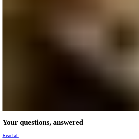
Your questions, answered​​​​‌ ‍ ​‍​‍‌‍ ‌ ​‍‌‍‍‌‌‍‌ ‌‍‍‌‌‍ ‍​‍​‍​ ‍‍​‍​‍‌ ​ ‌‍​‌‌‍ ‍‌‍‍‌‌ ‌​‌ ‍‌​‍ ‍‌‍‍‌‌‍ ​‍​‍​‍ ​​‍​‍‌‍‍​‌ ​‍‌‍‌‌‌‍‌‍​‍​‍​ ‍‍​‍​‍‌‍‍​‌ ‌​‌ ‌​‌ ​​‌ ​ ​ ‍‍​‍ ​‍ ‌‍ ​​‍ ‌‌‍​‌‌‍ ‍‌‍‌​​‍ ‌‌ ​‍​‍ ‌‌‍‍​‌‍ ‌ ‌​‌‍‌‌‌‍ ​‌ ​ ​‍ ‌‌ ​ ‌ ‌​‌ ‌‌‌‍‌​‌‍‍‌‌‍ ​‍ ‍‌ ‌‍‌‍‌‌‌ ​‍‌‍​ ‌‍‌‌‌‍ ​​‍ ‍‌‍​‌‌ ​​‌ ​​​‍ ‌‍‍‌‌‍ ‍‌ ‌​‌‍‌‌‌‍ ‍‌ ‌​​‍ ‌‍‌‌‌‍‌​‌‍‍‌‌ ‌​​‍ ‌‍ ‌‌‍ ‌‍‌​‌‍‌‌​ ‌‌ ​​‌ ​‍‌‍‌‌‌ ​ ‌‍‌‌‌‍ ‍‌ ‌​‌‍​‌‌ ‌​‌‍‍‌‌‍ ‌‍ ‍​ ‍ ‌‍‍‌‌‍‌​​ ‌‌‍​‍​ ‍‌​ ​‍​ ‌​‌‍‌‌‌‍‌​‌‍​‌​ ​‍​‍ ‌​ ‌​‌‍‌‌​ ​‌​ ‍‌​‍ ‌​ ‌​​ ​​​ ​‍​ ​​​‍ ‌‌‍​‌​ ‌‌​ ‌​‌‍​‌​‍ ‌‌‍‌‍‌‍‌​​ ​‌​ ​ ‌‍​‌​ ​ ​ ‍‌​ ‍​​ ‍​​ ​‍​ ‌‍​ ‍​​ ‍ ‌ ‌​‌ ‍‌‌ ​​‌‍‌‌​ ‌‌‍‍​‌‍ ‌ ‌​‌‍‌‌‌‍ ​‌‌​ ‌‍‍‌‌ ‌​‌‍‌‌‌‌​​‌‍​‌‌‍‌ ‌‍‌‌​ ‍ ‌ ​​‌‍​‌‌ ‌​‌‍‍​​ ‌‌ ​​‌‍​‌‌‍‌ ‌‍‌‌‌​​‍‌ ‌‌‌‍‍‌‌‍ ​‌‍‌​‌‍‌‌‌ ​‍​‍‌‌​ ‌‌‌​​‍‌‌ ‌‍‍ ‌‍‌‌‌ ‍‌​‍‌‌​ ​ ‌​‌​​‍‌‌​ ​ ‌​‌​​‍‌‌​ ​‍​ ​‍‌‍​ ​ ‌‌‌‍‌​​ ​‌‌‍‌​​ ‌​‌‍​ ​ ‌‍​ ​‌‌‍‌​​ ‌​​ ‍‌​‍‌‌​ ​‍​ ​‍​‍‌‌​ ‌‌‌​‌​​‍ ‍‌‍‍​‌‍‌‌‌‍​‌‌‍‌​‌‍‍‌‌‍ ‍‌‍‌ ​ ‌‍​‍‌‍​‌‌ ​ ‌‍‌‌‌‌‌‌‌ ​‍‌‍ ​​ ‌‌‍‍​‌ ‌​‌ ‌​‌ ​​‌ ​ ​‍‌‌​ ​ ‌​​‌​‍‌‌​ ​‍‌​‌‍​‍‌‌​ ​‍‌​‌‍‌‍ ​​‍ ‌‌‍​‌‌‍ ‍‌‍‌​​‍ ‌‌ ​‍​‍ ‌‌‍‍​‌‍ ‌ ‌​‌‍‌‌‌‍ ​‌ ​ ​‍ ‌‌ ​ ‌ ‌​‌ ‌‌‌‍‌​‌‍‍‌‌‍ ​‍ ‍‌ ‌‍‌‍‌‌‌ ​‍‌‍​ ‌‍‌‌‌‍ ​​‍ ‍‌‍​‌‌ ​​‌ ​​​‍‌‍‌‍‍‌‌‍‌​​ ‌‌‍​‍​ ‍‌​ ​‍​ ‌​‌‍‌‌‌‍‌​‌‍​‌​ ​‍​‍ ‌​ ‌​‌‍‌‌​ ​‌​ ‍‌​‍ ‌​ ‌​​ ​​​ ​‍​ ​​​‍ ‌‌‍​‌​ ‌‌​ ‌​‌‍​‌​‍ ‌‌‍‌‍‌‍‌​​ ​‌​ ​ ‌‍​‌​ ​ ​ ‍‌​ ‍​​ ‍​​ ​‍​ ‌‍​ ‍​​‍‌‍‌ ‌​‌ ‍‌‌ ​​‌‍‌‌​ ‌‌‍‍​‌‍ ‌ ‌​‌‍‌‌‌‍ ​‌‌​ ‌‍‍‌‌ ‌​‌‍‌‌‌‌​​‌‍​‌‌‍‌ ‌‍‌‌​‍‌‍‌ ​​‌‍​‌‌ ‌​‌‍‍​​ ‌‌ ​​‌‍​‌‌‍‌ ‌‍‌‌‌​​‍‌ ‌‌‌‍‍‌‌‍ ​‌‍‌​‌‍‌‌‌ ​‍​‍‌‌​ ‌‌‌​​‍‌‌ ‌‍‍ ‌‍‌‌‌ ‍‌​‍‌‌​ ​ ‌​‌​​‍‌‌​ ​ ‌​‌​​‍‌‌​ ​‍​ ​‍‌‍​ ​ ‌‌‌‍‌​​ ​‌‌‍‌​​ ‌​‌‍​ ​ ‌‍​ ​‌‌‍‌​​ ‌​​ ‍‌​‍‌‌​ ​‍​ ​‍​‍‌‌​ ‌‌‌​‌​​‍ ‍‌‍‍​‌‍‌‌‌‍​‌‌‍‌​‌‍‍‌‌‍ ‍‌‍‌ ​‍‌‍‌ ​​‌‍‌‌‌ ​‍‌ ​ ‌ ​​‌‍‌‌‌‍​ ‌ ‌​‌‍‍‌‌ ‌‍‌‍‌‌​ ‌‌ ​​‌ ‌‌‌‍​‍‌‍ ​‌‍‍‌‌ ​ ‌‍‍​‌‍‌‌‌‍‌​​‍​‍‌ ‌
Read all​​​​‌ ‍ ​‍​‍‌‍ ‌ ​‍‌‍‍‌‌‍‌ ‌‍‍‌‌‍ ‍​‍​‍​ ‍‍​‍​‍‌ ​ ‌‍​‌‌‍ ‍‌‍‍‌‌ ‌​‌ ‍‌​‍ ‍‌‍‍‌‌‍ ​‍​‍​‍ ​​‍​‍‌‍‍​‌ ​‍‌‍‌‌‌‍‌‍​‍​‍​ ‍‍​‍​‍‌‍‍​‌ ‌​‌ ‌​‌ ​​‌ ​ ​ ‍‍​‍ ​‍ ‌‍ ​​‍ ‌‌‍​‌‌‍ ‍‌‍‌​​‍ ‌‌ ​‍​‍ ‌‌‍‍​‌‍ ‌ ‌​‌‍‌‌‌‍ ​‌ ​ ​‍ ‌‌ ​ ‌ ‌​‌ ‌‌‌‍‌​‌‍‍‌‌‍ ​‍ ‍‌ ‌‍‌‍‌‌‌ ​‍‌‍​ ‌‍‌‌‌‍ ​​‍ ‍‌‍​‌‌ ​​‌ ​​​‍ ‌‍‍‌‌‍ ‍‌ ‌​‌‍‌‌‌‍ ‍‌ ‌​​‍ ‌‍‌‌‌‍‌​‌‍‍‌‌ ‌​​‍ ‌‍ ‌‌‍ ‌‍‌​‌‍‌‌​ ‌‌ ​​‌ ​‍‌‍‌‌‌ ​ ‌‍‌‌‌‍ ‍‌ ‌​‌‍​‌‌ ‌​‌‍‍‌‌‍ ‌‍ ‍​ ‍ ‌‍‍‌‌‍‌​​ ‌‌‍​‍​ ‍‌​ ​‍​ ‌​‌‍‌‌‌‍‌​‌‍​‌​ ​‍​‍ ‌​ ‌​‌‍‌‌​ ​‌​ ‍‌​‍ ‌​ ‌​​ ​​​ ​‍​ ​​​‍ ‌‌‍​‌​ ‌‌​ ‌​‌‍​‌​‍ ‌‌‍‌‍‌‍‌​​ ​‌​ ​ ‌‍​‌​ ​ ​ ‍‌​ ‍​​ ‍​​ ​‍​ ‌‍​ ‍​​ ‍ ‌ ‌​‌ ‍‌‌ ​​‌‍‌‌​ ‌‌‍‍​‌‍ ‌ ‌​‌‍‌‌‌‍ ​‌‌​ ‌‍‍‌‌ ‌​‌‍‌‌‌‌​​‌‍​‌‌‍‌ ‌‍‌‌​ ‍ ‌ ​​‌‍​‌‌ ‌​‌‍‍​​ ‌‌ ​​‌‍​‌‌‍‌ ‌‍‌‌‌​​‍‌ ‌‌‌‍‍‌‌‍ ​‌‍‌​‌‍‌‌‌ ​‍​‍‌‌​ ‌‌‌​​‍‌‌ ‌‍‍ ‌‍‌‌‌ ‍‌​‍‌‌​ ​ ‌​‌​​‍‌‌​ ​ ‌​‌​​‍‌‌​ ​‍​ ​‍‌‍​ ​ ‌‌‌‍‌​​ ​‌‌‍‌​​ ‌​‌‍​ ​ ‌‍​ ​‌‌‍‌​​ ‌​​ ‍‌​‍‌‌​ ​‍​ ​‍​‍‌‌​ ‌‌‌​‌​​‍ ‍‌ ​ ‌‍‌‌‌‍​ ‌‍ ‌‍ ‍‌‍‌​‌‍​‌‌ ​‍‌ ‍‌‌​​ ‌ ‌​‌‍​‌​‍ ‍‌‍ ​‌‍​‌‌‍​‍‌‍‌‌‌‍ ​​ ‌‍​‍‌‍​‌‌ ​ ‌‍‌‌‌‌‌‌‌ ​‍‌‍ ​​ ‌‌‍‍​‌ ‌​‌ ‌​‌ ​​‌ ​ ​‍‌‌​ ​ ‌​​‌​‍‌‌​ ​‍‌​‌‍​‍‌‌​ ​‍‌​‌‍‌‍ ​​‍ ‌‌‍​‌‌‍ ‍‌‍‌​​‍ ‌‌ ​‍​‍ ‌‌‍‍​‌‍ ‌ ‌​‌‍‌‌‌‍ ​‌ ​ ​‍ ‌‌ ​ ‌ ‌​‌ ‌‌‌‍‌​‌‍‍‌‌‍ ​‍ ‍‌ ‌‍‌‍‌‌‌ ​‍‌‍​ ‌‍‌‌‌‍ ​​‍ ‍‌‍​‌‌ ​​‌ ​​​‍‌‍‌‍‍‌‌‍‌​​ ‌‌‍​‍​ ‍‌​ ​‍​ ‌​‌‍‌‌‌‍‌​‌‍​‌​ ​‍​‍ ‌​ ‌​‌‍‌‌​ ​‌​ ‍‌​‍ ‌​ ‌​​ ​​​ ​‍​ ​​​‍ ‌‌‍​‌​ ‌‌​ ‌​‌‍​‌​‍ ‌‌‍‌‍‌‍‌​​ ​‌​ ​ ‌‍​‌​ ​ ​ ‍‌​ ‍​​ ‍​​ ​‍​ ‌‍​ ‍​​‍‌‍‌ ‌​‌ ‍‌‌ ​​‌‍‌‌​ ‌‌‍‍​‌‍ ‌ ‌​‌‍‌‌‌‍ ​‌‌​ ‌‍‍‌‌ ‌​‌‍‌‌‌‌​​‌‍​‌‌‍‌ ‌‍‌‌​‍‌‍‌ ​​‌‍​‌‌ ‌​‌‍‍​​ ‌‌ ​​‌‍​‌‌‍‌ ‌‍‌‌‌​​‍‌ ‌‌‌‍‍‌‌‍ ​‌‍‌​‌‍‌‌‌ ​‍​‍‌‌​ ‌‌‌​​‍‌‌ ‌‍‍ ‌‍‌‌‌ ‍‌​‍‌‌​ ​ ‌​‌​​‍‌‌​ ​ ‌​‌​​‍‌‌​ ​‍​ ​‍‌‍​ ​ ‌‌‌‍‌​​ ​‌‌‍‌​​ ‌​‌‍​ ​ ‌‍​ ​‌‌‍‌​​ ‌​​ ‍‌​‍‌‌​ ​‍​ ​‍​‍‌‌​ ‌‌‌​‌​​‍ ‍‌ ​ ‌‍‌‌‌‍​ ‌‍ ‌‍ ‍‌‍‌​‌‍​‌‌ ​‍‌ ‍‌‌​​ ‌ ‌​‌‍​‌​‍ ‍‌‍ ​‌‍​‌‌‍​‍‌‍‌‌‌‍ ​​‍‌‍‌ ​​‌‍‌‌‌ ​‍‌ ​ ‌ ​​‌‍‌‌‌‍​ ‌ ‌​‌‍‍‌‌ ‌‍‌‍‌‌​ ‌‌ ​​‌ ‌‌‌‍​‍‌‍ ​‌‍‍‌‌ ​ ‌‍‍​‌‍‌‌‌‍‌​​‍​‍‌ ‌