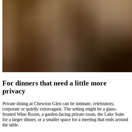
For dinners that need a little more
privacy​​​​‌ ‍ ​‍​‍‌‍ ‌ ​‍‌‍‍‌‌‍‌ ‌‍‍‌‌‍ ‍​‍​‍​ ‍‍​‍​‍‌ ​ ‌‍​‌‌‍ ‍‌‍‍‌‌ ‌​‌ ‍‌​‍ ‍‌‍‍‌‌‍ ​‍​‍​‍ ​​‍​‍‌‍‍​‌ ​‍‌‍‌‌‌‍‌‍​‍​‍​ ‍‍​‍​‍‌‍‍​‌ ‌​‌ ‌​‌ ​​‌ ​ ​ ‍‍​‍ ​‍ ‌‍ ​​‍ ‌‌‍​‌‌‍ ‍‌‍‌​​‍ ‌‌ ​‍​‍ ‌‌‍‍​‌‍ ‌ ‌​‌‍‌‌‌‍ ​‌ ​ ​‍ ‌‌ ​ ‌ ‌​‌ ‌‌‌‍‌​‌‍‍‌‌‍ ​‍ ‍‌ ‌‍‌‍‌‌‌ ​‍‌‍​ ‌‍‌‌‌‍ ​​‍ ‍‌‍​‌‌ ​​‌ ​​​‍ ‌‍‍‌‌‍ ‍‌ ‌​‌‍‌‌‌‍ ‍‌ ‌​​‍ ‌‍‌‌‌‍‌​‌‍‍‌‌ ‌​​‍ ‌‍ ‌‌‍ ‌‍‌​‌‍‌‌​ ‌‌ ​​‌ ​‍‌‍‌‌‌ ​ ‌‍‌‌‌‍ ‍‌ ‌​‌‍​‌‌ ‌​‌‍‍‌‌‍ ‌‍ ‍​ ‍ ‌‍‍‌‌‍‌​​ ‌‌‍​‍​ ‍‌​ ​‍​ ‌​‌‍‌‌‌‍‌​‌‍​‌​ ​‍​‍ ‌​ ‌​‌‍‌‌​ ​‌​ ‍‌​‍ ‌​ ‌​​ ​​​ ​‍​ ​​​‍ ‌‌‍​‌​ ‌‌​ ‌​‌‍​‌​‍ ‌‌‍‌‍‌‍‌​​ ​‌​ ​ ‌‍​‌​ ​ ​ ‍‌​ ‍​​ ‍​​ ​‍​ ‌‍​ ‍​​ ‍ ‌ ‌​‌ ‍‌‌ ​​‌‍‌‌​ ‌‌‍‍​‌‍ ‌ ‌​‌‍‌‌‌‍ ​‌‌​ ‌‍‍‌‌ ‌​‌‍‌‌‌‌​​‌‍​‌‌‍‌ ‌‍‌‌​ ‍ ‌ ​​‌‍​‌‌ ‌​‌‍‍​​ ‌‌ ​​‌‍​‌‌‍‌ ‌‍‌‌‌​​‍‌ ‌‌‌‍‍‌‌‍ ​‌‍‌​‌‍‌‌‌ ​‍​‍‌‌​ ‌‌‌​​‍‌‌ ‌‍‍ ‌‍‌‌‌ ‍‌​‍‌‌​ ​ ‌​‌​​‍‌‌​ ​ ‌​‌​​‍‌‌​ ​‍​ ​‍​ ‌ ​ ​ ​ ‍‌​ ‌ ​ ‌‌‌‍​ ​ ​ ‌‍​‍‌‍​‌‌‍​ ‌‍​‌​ ‌​​‍‌‌​ ​‍​ ​‍​‍‌‌​ ‌‌‌​‌​​‍ ‍‌‍‍​‌‍‌‌‌‍​‌‌‍‌​‌‍‍‌‌‍ ‍‌‍‌ ​ ‌‍​‍‌‍​‌‌ ​ ‌‍‌‌‌‌‌‌‌ ​‍‌‍ ​​ ‌‌‍‍​‌ ‌​‌ ‌​‌ ​​‌ ​ ​‍‌‌​ ​ ‌​​‌​‍‌‌​ ​‍‌​‌‍​‍‌‌​ ​‍‌​‌‍‌‍ ​​‍ ‌‌‍​‌‌‍ ‍‌‍‌​​‍ ‌‌ ​‍​‍ ‌‌‍‍​‌‍ ‌ ‌​‌‍‌‌‌‍ ​‌ ​ ​‍ ‌‌ ​ ‌ ‌​‌ ‌‌‌‍‌​‌‍‍‌‌‍ ​‍ ‍‌ ‌‍‌‍‌‌‌ ​‍‌‍​ ‌‍‌‌‌‍ ​​‍ ‍‌‍​‌‌ ​​‌ ​​​‍‌‍‌‍‍‌‌‍‌​​ ‌‌‍​‍​ ‍‌​ ​‍​ ‌​‌‍‌‌‌‍‌​‌‍​‌​ ​‍​‍ ‌​ ‌​‌‍‌‌​ ​‌​ ‍‌​‍ ‌​ ‌​​ ​​​ ​‍​ ​​​‍ ‌‌‍​‌​ ‌‌​ ‌​‌‍​‌​‍ ‌‌‍‌‍‌‍‌​​ ​‌​ ​ ‌‍​‌​ ​ ​ ‍‌​ ‍​​ ‍​​ ​‍​ ‌‍​ ‍​​‍‌‍‌ ‌​‌ ‍‌‌ ​​‌‍‌‌​ ‌‌‍‍​‌‍ ‌ ‌​‌‍‌‌‌‍ ​‌‌​ ‌‍‍‌‌ ‌​‌‍‌‌‌‌​​‌‍​‌‌‍‌ ‌‍‌‌​‍‌‍‌ ​​‌‍​‌‌ ‌​‌‍‍​​ ‌‌ ​​‌‍​‌‌‍‌ ‌‍‌‌‌​​‍‌ ‌‌‌‍‍‌‌‍ ​‌‍‌​‌‍‌‌‌ ​‍​‍‌‌​ ‌‌‌​​‍‌‌ ‌‍‍ ‌‍‌‌‌ ‍‌​‍‌‌​ ​ ‌​‌​​‍‌‌​ ​ ‌​‌​​‍‌‌​ ​‍​ ​‍​ ‌ ​ ​ ​ ‍‌​ ‌ ​ ‌‌‌‍​ ​ ​ ‌‍​‍‌‍​‌‌‍​ ‌‍​‌​ ‌​​‍‌‌​ ​‍​ ​‍​‍‌‌​ ‌‌‌​‌​​‍ ‍‌‍‍​‌‍‌‌‌‍​‌‌‍‌​‌‍‍‌‌‍ ‍‌‍‌ ​‍‌‍‌ ​​‌‍‌‌‌ ​‍‌ ​ ‌ ​​‌‍‌‌‌‍​ ‌ ‌​‌‍‍‌‌ ‌‍‌‍‌‌​ ‌‌ ​​‌ ‌‌‌‍​‍‌‍ ​‌‍‍‌‌ ​ ‌‍‍​‌‍‌‌‌‍‌​​‍​‍‌ ‌
Private dining at Chewton Glen can be intimate, celebratory,
corporate or quietly extravagant. The setting might be a glass-
fronted Wine Room, a garden-facing private room, the Lake Suite
for a larger dinner, or a smaller space for a meeting that ends around
the table.​​​​‌ ‍ ​‍​‍‌‍ ‌ ​‍‌‍‍‌‌‍‌ ‌‍‍‌‌‍ ‍​‍​‍​ ‍‍​‍​‍‌ ​ ‌‍​‌‌‍ ‍‌‍‍‌‌ ‌​‌ ‍‌​‍ ‍‌‍‍‌‌‍ ​‍​‍​‍ ​​‍​‍‌‍‍​‌ ​‍‌‍‌‌‌‍‌‍​‍​‍​ ‍‍​‍​‍‌‍‍​‌ ‌​‌ ‌​‌ ​​‌ ​ ​ ‍‍​‍ ​‍ ‌‍ ​​‍ ‌‌‍​‌‌‍ ‍‌‍‌​​‍ ‌‌ ​‍​‍ ‌‌‍‍​‌‍ ‌ ‌​‌‍‌‌‌‍ ​‌ ​ ​‍ ‌‌ ​ ‌ ‌​‌ ‌‌‌‍‌​‌‍‍‌‌‍ ​‍ ‍‌ ‌‍‌‍‌‌‌ ​‍‌‍​ ‌‍‌‌‌‍ ​​‍ ‍‌‍​‌‌ ​​‌ ​​​‍ ‌‍‍‌‌‍ ‍‌ ‌​‌‍‌‌‌‍ ‍‌ ‌​​‍ ‌‍‌‌‌‍‌​‌‍‍‌‌ ‌​​‍ ‌‍ ‌‌‍ ‌‍‌​‌‍‌‌​ ‌‌ ​​‌ ​‍‌‍‌‌‌ ​ ‌‍‌‌‌‍ ‍‌ ‌​‌‍​‌‌ ‌​‌‍‍‌‌‍ ‌‍ ‍​ ‍ ‌‍‍‌‌‍‌​​ ‌‌‍​‍​ ‍‌​ ​‍​ ‌​‌‍‌‌‌‍‌​‌‍​‌​ ​‍​‍ ‌​ ‌​‌‍‌‌​ ​‌​ ‍‌​‍ ‌​ ‌​​ ​​​ ​‍​ ​​​‍ ‌‌‍​‌​ ‌‌​ ‌​‌‍​‌​‍ ‌‌‍‌‍‌‍‌​​ ​‌​ ​ ‌‍​‌​ ​ ​ ‍‌​ ‍​​ ‍​​ ​‍​ ‌‍​ ‍​​ ‍ ‌ ‌​‌ ‍‌‌ ​​‌‍‌‌​ ‌‌‍‍​‌‍ ‌ ‌​‌‍‌‌‌‍ ​‌‌​ ‌‍‍‌‌ ‌​‌‍‌‌‌‌​​‌‍​‌‌‍‌ ‌‍‌‌​ ‍ ‌ ​​‌‍​‌‌ ‌​‌‍‍​​ ‌‌ ​​‌‍​‌‌‍‌ ‌‍‌‌‌​​‍‌ ‌‌‌‍‍‌‌‍ ​‌‍‌​‌‍‌‌‌ ​‍​‍‌‌​ ‌‌‌​​‍‌‌ ‌‍‍ ‌‍‌‌‌ ‍‌​‍‌‌​ ​ ‌​‌​​‍‌‌​ ​ ‌​‌​​‍‌‌​ ​‍​ ​‍​ ‌ ​ ​ ​ ‍‌​ ‌ ​ ‌‌‌‍​ ​ ​ ‌‍​‍‌‍​‌‌‍​ ‌‍​‌​ ‌​​‍‌‌​ ​‍​ ​‍​‍‌‌​ ‌‌‌​‌​​‍ ‍‌‍​‍‌‍ ‌‍‌​‌ ‍‌​ ‌‍​‍‌‍​‌‌ ​ ‌‍‌‌‌‌‌‌‌ ​‍‌‍ ​​ ‌‌‍‍​‌ ‌​‌ ‌​‌ ​​‌ ​ ​‍‌‌​ ​ ‌​​‌​‍‌‌​ ​‍‌​‌‍​‍‌‌​ ​‍‌​‌‍‌‍ ​​‍ ‌‌‍​‌‌‍ ‍‌‍‌​​‍ ‌‌ ​‍​‍ ‌‌‍‍​‌‍ ‌ ‌​‌‍‌‌‌‍ ​‌ ​ ​‍ ‌‌ ​ ‌ ‌​‌ ‌‌‌‍‌​‌‍‍‌‌‍ ​‍ ‍‌ ‌‍‌‍‌‌‌ ​‍‌‍​ ‌‍‌‌‌‍ ​​‍ ‍‌‍​‌‌ ​​‌ ​​​‍‌‍‌‍‍‌‌‍‌​​ ‌‌‍​‍​ ‍‌​ ​‍​ ‌​‌‍‌‌‌‍‌​‌‍​‌​ ​‍​‍ ‌​ ‌​‌‍‌‌​ ​‌​ ‍‌​‍ ‌​ ‌​​ ​​​ ​‍​ ​​​‍ ‌‌‍​‌​ ‌‌​ ‌​‌‍​‌​‍ ‌‌‍‌‍‌‍‌​​ ​‌​ ​ ‌‍​‌​ ​ ​ ‍‌​ ‍​​ ‍​​ ​‍​ ‌‍​ ‍​​‍‌‍‌ ‌​‌ ‍‌‌ ​​‌‍‌‌​ ‌‌‍‍​‌‍ ‌ ‌​‌‍‌‌‌‍ ​‌‌​ ‌‍‍‌‌ ‌​‌‍‌‌‌‌​​‌‍​‌‌‍‌ ‌‍‌‌​‍‌‍‌ ​​‌‍​‌‌ ‌​‌‍‍​​ ‌‌ ​​‌‍​‌‌‍‌ ‌‍‌‌‌​​‍‌ ‌‌‌‍‍‌‌‍ ​‌‍‌​‌‍‌‌‌ ​‍​‍‌‌​ ‌‌‌​​‍‌‌ ‌‍‍ ‌‍‌‌‌ ‍‌​‍‌‌​ ​ ‌​‌​​‍‌‌​ ​ ‌​‌​​‍‌‌​ ​‍​ ​‍​ ‌ ​ ​ ​ ‍‌​ ‌ ​ ‌‌‌‍​ ​ ​ ‌‍​‍‌‍​‌‌‍​ ‌‍​‌​ ‌​​‍‌‌​ ​‍​ ​‍​‍‌‌​ ‌‌‌​‌​​‍ ‍‌‍​‍‌‍ ‌‍‌​‌ ‍‌​‍‌‍‌ ​​‌‍‌‌‌ ​‍‌ ​ ‌ ​​‌‍‌‌‌‍​ ‌ ‌​‌‍‍‌‌ ‌‍‌‍‌‌​ ‌‌ ​​‌ ‌‌‌‍​‍‌‍ ​‌‍‍‌‌ ​ ‌‍‍​‌‍‌‌‌‍‌​​‍​‍‌ ‌