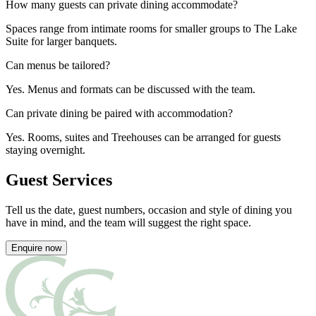
How many guests can private dining accommodate? ​​​​‌ ‍ ​‍​‍‌‍ ‌ ​‍‌‍‍‌‌‍‌ ‌‍‍‌‌‍ ‍​‍​‍​ ‍‍​‍​‍‌ ​ ‌‍​‌‌‍ ‍‌‍‍‌‌ ‌​‌ ‍‌​‍ ‍‌‍‍‌‌‍ ​‍​‍​‍ ​​‍​‍‌‍‍​‌ ​‍‌‍‌‌‌‍‌‍​‍​‍​ ‍‍​‍​‍‌‍‍​‌ ‌​‌ ‌​‌ ​​‌ ​ ​ ‍‍​‍ ​‍ ‌‍ ​​‍ ‌‌‍​‌‌‍ ‍‌‍‌​​‍ ‌‌ ​‍​‍ ‌‌‍‍​‌‍ ‌ ‌​‌‍‌‌‌‍ ​‌ ​ ​‍ ‌‌ ​ ‌ ‌​‌ ‌‌‌‍‌​‌‍‍‌‌‍ ​‍ ‍‌ ‌‍‌‍‌‌‌ ​‍‌‍​ ‌‍‌‌‌‍ ​​‍ ‍‌‍​‌‌ ​​‌ ​​​‍ ‌‍‍‌‌‍ ‍‌ ‌​‌‍‌‌‌‍ ‍‌ ‌​​‍ ‌‍‌‌‌‍‌​‌‍‍‌‌ ‌​​‍ ‌‍ ‌‌‍ ‌‍‌​‌‍‌‌​ ‌‌ ​​‌ ​‍‌‍‌‌‌ ​ ‌‍‌‌‌‍ ‍‌ ‌​‌‍​‌‌ ‌​‌‍‍‌‌‍ ‌‍ ‍​ ‍ ‌‍‍‌‌‍‌​​ ‌​ ‌ ‌‍​‌​ ​ ​ ‍‌​ ‍​‌‍‌​​ ‌​​ ​‍​‍ ‌​ ‌ ​ ‍​​ ​ ​ ‌‍​‍ ‌​ ‌​‌‍‌‌​ ‍​​ ‌‍​‍ ‌‌‍​‍​ ‌‌​ ‌​​ ‌​​‍ ‌‌‍‌​‌‍​‌​ ‍​​ ​‍​ ‍‌​ ‌ ‌‍‌​‌‍‌‌​ ​‌​ ‌‍‌‍​ ‌‍​‌​ ‍ ‌ ‌​‌ ‍‌‌ ​​‌‍‌‌​ ‌‌‍‍​‌‍ ‌ ‌​‌‍‌‌‌‍ ​‌​‌‍‌‍​‌‌ ​‌​ ‍ ‌ ​​‌‍​‌‌ ‌​‌‍‍​​ ‌‌ ​‌‌ ‌‌‌‍‌‌‌ ​ ‌ ‌​‌‍‍‌‌‍ ‌‍ ‍​ ‌‍​‍‌‍​‌‌ ​ ‌‍‌‌‌‌‌‌‌ ​‍‌‍ ​​ ‌‌‍‍​‌ ‌​‌ ‌​‌ ​​‌ ​ ​‍‌‌​ ​ ‌​​‌​‍‌‌​ ​‍‌​‌‍​‍‌‌​ ​‍‌​‌‍‌‍ ​​‍ ‌‌‍​‌‌‍ ‍‌‍‌​​‍ ‌‌ ​‍​‍ ‌‌‍‍​‌‍ ‌ ‌​‌‍‌‌‌‍ ​‌ ​ ​‍ ‌‌ ​ ‌ ‌​‌ ‌‌‌‍‌​‌‍‍‌‌‍ ​‍ ‍‌ ‌‍‌‍‌‌‌ ​‍‌‍​ ‌‍‌‌‌‍ ​​‍ ‍‌‍​‌‌ ​​‌ ​​​‍‌‍‌‍‍‌‌‍‌​​ ‌​ ‌ ‌‍​‌​ ​ ​ ‍‌​ ‍​‌‍‌​​ ‌​​ ​‍​‍ ‌​ ‌ ​ ‍​​ ​ ​ ‌‍​‍ ‌​ ‌​‌‍‌‌​ ‍​​ ‌‍​‍ ‌‌‍​‍​ ‌‌​ ‌​​ ‌​​‍ ‌‌‍‌​‌‍​‌​ ‍​​ ​‍​ ‍‌​ ‌ ‌‍‌​‌‍‌‌​ ​‌​ ‌‍‌‍​ ‌‍​‌​‍‌‍‌ ‌​‌ ‍‌‌ ​​‌‍‌‌​ ‌‌‍‍​‌‍ ‌ ‌​‌‍‌‌‌‍ ​‌​‌‍‌‍​‌‌ ​‌​‍‌‍‌ ​​‌‍​‌‌ ‌​‌‍‍​​ ‌‌ ​‌‌ ‌‌‌‍‌‌‌ ​ ‌ ‌​‌‍‍‌‌‍ ‌‍ ‍​‍‌‍‌ ​​‌‍‌‌‌ ​‍‌ ​ ‌ ​​‌‍‌‌‌‍​ ‌ ‌​‌‍‍‌‌ ‌‍‌‍‌‌​ ‌‌ ​​‌ ‌‌‌‍​‍‌‍ ​‌‍‍‌‌ ​ ‌‍‍​‌‍‌‌‌‍‌​​‍​‍‌ ‌
Spaces range from intimate rooms for smaller groups to The Lake
Suite for larger banquets.​​​​‌ ‍ ​‍​‍‌‍ ‌ ​‍‌‍‍‌‌‍‌ ‌‍‍‌‌‍ ‍​‍​‍​ ‍‍​‍​‍‌ ​ ‌‍​‌‌‍ ‍‌‍‍‌‌ ‌​‌ ‍‌​‍ ‍‌‍‍‌‌‍ ​‍​‍​‍ ​​‍​‍‌‍‍​‌ ​‍‌‍‌‌‌‍‌‍​‍​‍​ ‍‍​‍​‍‌‍‍​‌ ‌​‌ ‌​‌ ​​‌ ​ ​ ‍‍​‍ ​‍ ‌‍ ​​‍ ‌‌‍​‌‌‍ ‍‌‍‌​​‍ ‌‌ ​‍​‍ ‌‌‍‍​‌‍ ‌ ‌​‌‍‌‌‌‍ ​‌ ​ ​‍ ‌‌ ​ ‌ ‌​‌ ‌‌‌‍‌​‌‍‍‌‌‍ ​‍ ‍‌ ‌‍‌‍‌‌‌ ​‍‌‍​ ‌‍‌‌‌‍ ​​‍ ‍‌‍​‌‌ ​​‌ ​​​‍ ‌‍‍‌‌‍ ‍‌ ‌​‌‍‌‌‌‍ ‍‌ ‌​​‍ ‌‍‌‌‌‍‌​‌‍‍‌‌ ‌​​‍ ‌‍ ‌‌‍ ‌‍‌​‌‍‌‌​ ‌‌ ​​‌ ​‍‌‍‌‌‌ ​ ‌‍‌‌‌‍ ‍‌ ‌​‌‍​‌‌ ‌​‌‍‍‌‌‍ ‌‍ ‍​ ‍ ‌‍‍‌‌‍‌​​ ‌​ ‌ ‌‍​‌​ ​ ​ ‍‌​ ‍​‌‍‌​​ ‌​​ ​‍​‍ ‌​ ‌ ​ ‍​​ ​ ​ ‌‍​‍ ‌​ ‌​‌‍‌‌​ ‍​​ ‌‍​‍ ‌‌‍​‍​ ‌‌​ ‌​​ ‌​​‍ ‌‌‍‌​‌‍​‌​ ‍​​ ​‍​ ‍‌​ ‌ ‌‍‌​‌‍‌‌​ ​‌​ ‌‍‌‍​ ‌‍​‌​ ‍ ‌ ‌​‌ ‍‌‌ ​​‌‍‌‌​ ‌‌‍‍​‌‍ ‌ ‌​‌‍‌‌‌‍ ​‌​‌‍‌‍​‌‌ ​‌​ ‍ ‌ ​​‌‍​‌‌ ‌​‌‍‍​​ ‌‌‍​‌‌‍ ‍‌ ​ ‌ ‌ ‌‍‌‌‌ ​‍​‍‌‌​ ‌‌‌​​‍‌‌ ‌‍‍ ‌‍‌‌‌ ‍‌​‍‌‌​ ​ ‌​‌​​‍‌‌​ ​ ‌​‌​​‍‌‌​ ​‍​ ​‍‌‍‌‍​ ​​‌‍‌‌​ ​‍​ ​​​ ​​​ ‌​​ ‌ ‌‍​ ​ ‌‍​ ‍‌​ ‌‍​‍‌‌​ ​‍​ ​‍​‍‌‌​ ‌‌‌​‌​​‍ ‍‌‍​ ‌‍‍​‌‍‍‌‌‍ ​‌‍‌​‌ ​‍‌‍‌‌‌‍ ‍​‍‌‌​ ‌‌‌​​‍‌‌ ‌‍‍ ‌‍‌‌‌ ‍‌​‍‌‌​ ​ ‌​‌​​‍‌‌​ ​ ‌​‌​​‍‌‌​ ​‍​ ​‍‌‍​‍‌‍​ ‌‍​ ​ ‌‌‌‍‌‌​ ​​​ ‍‌‌‍​‌‌‍​‌​ ‍​‌‍‌​​ ​‍​‍‌‌​ ​‍​ ​‍​‍‌‌​ ‌‌‌​‌​​‍ ‍‌ ‌​‌‍‌‌‌ ‍​‌ ‌​​ ‌‍​‍‌‍​‌‌ ​ ‌‍‌‌‌‌‌‌‌ ​‍‌‍ ​​ ‌‌‍‍​‌ ‌​‌ ‌​‌ ​​‌ ​ ​‍‌‌​ ​ ‌​​‌​‍‌‌​ ​‍‌​‌‍​‍‌‌​ ​‍‌​‌‍‌‍ ​​‍ ‌‌‍​‌‌‍ ‍‌‍‌​​‍ ‌‌ ​‍​‍ ‌‌‍‍​‌‍ ‌ ‌​‌‍‌‌‌‍ ​‌ ​ ​‍ ‌‌ ​ ‌ ‌​‌ ‌‌‌‍‌​‌‍‍‌‌‍ ​‍ ‍‌ ‌‍‌‍‌‌‌ ​‍‌‍​ ‌‍‌‌‌‍ ​​‍ ‍‌‍​‌‌ ​​‌ ​​​‍‌‍‌‍‍‌‌‍‌​​ ‌​ ‌ ‌‍​‌​ ​ ​ ‍‌​ ‍​‌‍‌​​ ‌​​ ​‍​‍ ‌​ ‌ ​ ‍​​ ​ ​ ‌‍​‍ ‌​ ‌​‌‍‌‌​ ‍​​ ‌‍​‍ ‌‌‍​‍​ ‌‌​ ‌​​ ‌​​‍ ‌‌‍‌​‌‍​‌​ ‍​​ ​‍​ ‍‌​ ‌ ‌‍‌​‌‍‌‌​ ​‌​ ‌‍‌‍​ ‌‍​‌​‍‌‍‌ ‌​‌ ‍‌‌ ​​‌‍‌‌​ ‌‌‍‍​‌‍ ‌ ‌​‌‍‌‌‌‍ ​‌​‌‍‌‍​‌‌ ​‌​‍‌‍‌ ​​‌‍​‌‌ ‌​‌‍‍​​ ‌‌‍​‌‌‍ ‍‌ ​ ‌ ‌ ‌‍‌‌‌ ​‍​‍‌‌​ ‌‌‌​​‍‌‌ ‌‍‍ ‌‍‌‌‌ ‍‌​‍‌‌​ ​ ‌​‌​​‍‌‌​ ​ ‌​‌​​‍‌‌​ ​‍​ ​‍‌‍‌‍​ ​​‌‍‌‌​ ​‍​ ​​​ ​​​ ‌​​ ‌ ‌‍​ ​ ‌‍​ ‍‌​ ‌‍​‍‌‌​ ​‍​ ​‍​‍‌‌​ ‌‌‌​‌​​‍ ‍‌‍​ ‌‍‍​‌‍‍‌‌‍ ​‌‍‌​‌ ​‍‌‍‌‌‌‍ ‍​‍‌‌​ ‌‌‌​​‍‌‌ ‌‍‍ ‌‍‌‌‌ ‍‌​‍‌‌​ ​ ‌​‌​​‍‌‌​ ​ ‌​‌​​‍‌‌​ ​‍​ ​‍‌‍​‍‌‍​ ‌‍​ ​ ‌‌‌‍‌‌​ ​​​ ‍‌‌‍​‌‌‍​‌​ ‍​‌‍‌​​ ​‍​‍‌‌​ ​‍​ ​‍​‍‌‌​ ‌‌‌​‌​​‍ ‍‌ ‌​‌‍‌‌‌ ‍​‌ ‌​​‍‌‍‌ ​​‌‍‌‌‌ ​‍‌ ​ ‌ ​​‌‍‌‌‌‍​ ‌ ‌​‌‍‍‌‌ ‌‍‌‍‌‌​ ‌‌ ​​‌ ‌‌‌‍​‍‌‍ ​‌‍‍‌‌ ​ ‌‍‍​‌‍‌‌‌‍‌​​‍​‍‌ ‌
Can menus be tailored?​​​​‌ ‍ ​‍​‍‌‍ ‌ ​‍‌‍‍‌‌‍‌ ‌‍‍‌‌‍ ‍​‍​‍​ ‍‍​‍​‍‌ ​ ‌‍​‌‌‍ ‍‌‍‍‌‌ ‌​‌ ‍‌​‍ ‍‌‍‍‌‌‍ ​‍​‍​‍ ​​‍​‍‌‍‍​‌ ​‍‌‍‌‌‌‍‌‍​‍​‍​ ‍‍​‍​‍‌‍‍​‌ ‌​‌ ‌​‌ ​​‌ ​ ​ ‍‍​‍ ​‍ ‌‍ ​​‍ ‌‌‍​‌‌‍ ‍‌‍‌​​‍ ‌‌ ​‍​‍ ‌‌‍‍​‌‍ ‌ ‌​‌‍‌‌‌‍ ​‌ ​ ​‍ ‌‌ ​ ‌ ‌​‌ ‌‌‌‍‌​‌‍‍‌‌‍ ​‍ ‍‌ ‌‍‌‍‌‌‌ ​‍‌‍​ ‌‍‌‌‌‍ ​​‍ ‍‌‍​‌‌ ​​‌ ​​​‍ ‌‍‍‌‌‍ ‍‌ ‌​‌‍‌‌‌‍ ‍‌ ‌​​‍ ‌‍‌‌‌‍‌​‌‍‍‌‌ ‌​​‍ ‌‍ ‌‌‍ ‌‍‌​‌‍‌‌​ ‌‌ ​​‌ ​‍‌‍‌‌‌ ​ ‌‍‌‌‌‍ ‍‌ ‌​‌‍​‌‌ ‌​‌‍‍‌‌‍ ‌‍ ‍​ ‍ ‌‍‍‌‌‍‌​​ ‌​ ‍‌​ ​‌​ ‌‍​ ​ ​ ‌‍‌‍‌‍​ ​ ​ ‍​​‍ ‌​ ‍​​ ‌​‌‍‌​‌‍‌‌​‍ ‌​ ‌​​ ​​​ ‌ ‌‍‌​​‍ ‌​ ‍​​ ​ ‌‍‌‌‌‍​‍​‍ ‌‌‍​‍​ ‍‌​ ‌​​ ‍‌‌‍‌​‌‍​‌​ ‌‍​ ‌‍​ ‍​‌‍‌‍‌‍‌‌​ ‍‌​ ‍ ‌ ‌​‌ ‍‌‌ ​​‌‍‌‌​ ‌‌‍‍​‌‍ ‌ ‌​‌‍‌‌‌‍ ​‌​‌‍‌‍​‌‌ ​‌​ ‍ ‌ ​​‌‍​‌‌ ‌​‌‍‍​​ ‌‌ ​‌‌ ‌‌‌‍‌‌‌ ​ ‌ ‌​‌‍‍‌‌‍ ‌‍ ‍​ ‌‍​‍‌‍​‌‌ ​ ‌‍‌‌‌‌‌‌‌ ​‍‌‍ ​​ ‌‌‍‍​‌ ‌​‌ ‌​‌ ​​‌ ​ ​‍‌‌​ ​ ‌​​‌​‍‌‌​ ​‍‌​‌‍​‍‌‌​ ​‍‌​‌‍‌‍ ​​‍ ‌‌‍​‌‌‍ ‍‌‍‌​​‍ ‌‌ ​‍​‍ ‌‌‍‍​‌‍ ‌ ‌​‌‍‌‌‌‍ ​‌ ​ ​‍ ‌‌ ​ ‌ ‌​‌ ‌‌‌‍‌​‌‍‍‌‌‍ ​‍ ‍‌ ‌‍‌‍‌‌‌ ​‍‌‍​ ‌‍‌‌‌‍ ​​‍ ‍‌‍​‌‌ ​​‌ ​​​‍‌‍‌‍‍‌‌‍‌​​ ‌​ ‍‌​ ​‌​ ‌‍​ ​ ​ ‌‍‌‍‌‍​ ​ ​ ‍​​‍ ‌​ ‍​​ ‌​‌‍‌​‌‍‌‌​‍ ‌​ ‌​​ ​​​ ‌ ‌‍‌​​‍ ‌​ ‍​​ ​ ‌‍‌‌‌‍​‍​‍ ‌‌‍​‍​ ‍‌​ ‌​​ ‍‌‌‍‌​‌‍​‌​ ‌‍​ ‌‍​ ‍​‌‍‌‍‌‍‌‌​ ‍‌​‍‌‍‌ ‌​‌ ‍‌‌ ​​‌‍‌‌​ ‌‌‍‍​‌‍ ‌ ‌​‌‍‌‌‌‍ ​‌​‌‍‌‍​‌‌ ​‌​‍‌‍‌ ​​‌‍​‌‌ ‌​‌‍‍​​ ‌‌ ​‌‌ ‌‌‌‍‌‌‌ ​ ‌ ‌​‌‍‍‌‌‍ ‌‍ ‍​‍‌‍‌ ​​‌‍‌‌‌ ​‍‌ ​ ‌ ​​‌‍‌‌‌‍​ ‌ ‌​‌‍‍‌‌ ‌‍‌‍‌‌​ ‌‌ ​​‌ ‌‌‌‍​‍‌‍ ​‌‍‍‌‌ ​ ‌‍‍​‌‍‌‌‌‍‌​​‍​‍‌ ‌
Yes. Menus and formats can be discussed with the team.​​​​‌ ‍ ​‍​‍‌‍ ‌ ​‍‌‍‍‌‌‍‌ ‌‍‍‌‌‍ ‍​‍​‍​ ‍‍​‍​‍‌ ​ ‌‍​‌‌‍ ‍‌‍‍‌‌ ‌​‌ ‍‌​‍ ‍‌‍‍‌‌‍ ​‍​‍​‍ ​​‍​‍‌‍‍​‌ ​‍‌‍‌‌‌‍‌‍​‍​‍​ ‍‍​‍​‍‌‍‍​‌ ‌​‌ ‌​‌ ​​‌ ​ ​ ‍‍​‍ ​‍ ‌‍ ​​‍ ‌‌‍​‌‌‍ ‍‌‍‌​​‍ ‌‌ ​‍​‍ ‌‌‍‍​‌‍ ‌ ‌​‌‍‌‌‌‍ ​‌ ​ ​‍ ‌‌ ​ ‌ ‌​‌ ‌‌‌‍‌​‌‍‍‌‌‍ ​‍ ‍‌ ‌‍‌‍‌‌‌ ​‍‌‍​ ‌‍‌‌‌‍ ​​‍ ‍‌‍​‌‌ ​​‌ ​​​‍ ‌‍‍‌‌‍ ‍‌ ‌​‌‍‌‌‌‍ ‍‌ ‌​​‍ ‌‍‌‌‌‍‌​‌‍‍‌‌ ‌​​‍ ‌‍ ‌‌‍ ‌‍‌​‌‍‌‌​ ‌‌ ​​‌ ​‍‌‍‌‌‌ ​ ‌‍‌‌‌‍ ‍‌ ‌​‌‍​‌‌ ‌​‌‍‍‌‌‍ ‌‍ ‍​ ‍ ‌‍‍‌‌‍‌​​ ‌​ ‍‌​ ​‌​ ‌‍​ ​ ​ ‌‍‌‍‌‍​ ​ ​ ‍​​‍ ‌​ ‍​​ ‌​‌‍‌​‌‍‌‌​‍ ‌​ ‌​​ ​​​ ‌ ‌‍‌​​‍ ‌​ ‍​​ ​ ‌‍‌‌‌‍​‍​‍ ‌‌‍​‍​ ‍‌​ ‌​​ ‍‌‌‍‌​‌‍​‌​ ‌‍​ ‌‍​ ‍​‌‍‌‍‌‍‌‌​ ‍‌​ ‍ ‌ ‌​‌ ‍‌‌ ​​‌‍‌‌​ ‌‌‍‍​‌‍ ‌ ‌​‌‍‌‌‌‍ ​‌​‌‍‌‍​‌‌ ​‌​ ‍ ‌ ​​‌‍​‌‌ ‌​‌‍‍​​ ‌‌‍​‌‌‍ ‍‌ ​ ‌ ‌ ‌‍‌‌‌ ​‍​‍‌‌​ ‌‌‌​​‍‌‌ ‌‍‍ ‌‍‌‌‌ ‍‌​‍‌‌​ ​ ‌​‌​​‍‌‌​ ​ ‌​‌​​‍‌‌​ ​‍​ ​‍‌‍‌‌​ ‌ ‌‍‌‌​ ‌‍‌‍​ ​ ‌ ​ ​ ‌‍​ ‌‍‌​‌‍​ ​ ‌‍​ ​ ​‍‌‌​ ​‍​ ​‍​‍‌‌​ ‌‌‌​‌​​‍ ‍‌‍​ ‌‍‍​‌‍‍‌‌‍ ​‌‍‌​‌ ​‍‌‍‌‌‌‍ ‍​‍‌‌​ ‌‌‌​​‍‌‌ ‌‍‍ ‌‍‌‌‌ ‍‌​‍‌‌​ ​ ‌​‌​​‍‌‌​ ​ ‌​‌​​‍‌‌​ ​‍​ ​‍‌‍‌‍​ ‍​​ ‌​‌‍‌​​ ‌‌​ ‌‍‌‍‌‌​ ‍​‌‍​‌‌‍​‌‌‍‌​‌‍​ ​‍‌‌​ ​‍​ ​‍​‍‌‌​ ‌‌‌​‌​​‍ ‍‌ ‌​‌‍‌‌‌ ‍​‌ ‌​​ ‌‍​‍‌‍​‌‌ ​ ‌‍‌‌‌‌‌‌‌ ​‍‌‍ ​​ ‌‌‍‍​‌ ‌​‌ ‌​‌ ​​‌ ​ ​‍‌‌​ ​ ‌​​‌​‍‌‌​ ​‍‌​‌‍​‍‌‌​ ​‍‌​‌‍‌‍ ​​‍ ‌‌‍​‌‌‍ ‍‌‍‌​​‍ ‌‌ ​‍​‍ ‌‌‍‍​‌‍ ‌ ‌​‌‍‌‌‌‍ ​‌ ​ ​‍ ‌‌ ​ ‌ ‌​‌ ‌‌‌‍‌​‌‍‍‌‌‍ ​‍ ‍‌ ‌‍‌‍‌‌‌ ​‍‌‍​ ‌‍‌‌‌‍ ​​‍ ‍‌‍​‌‌ ​​‌ ​​​‍‌‍‌‍‍‌‌‍‌​​ ‌​ ‍‌​ ​‌​ ‌‍​ ​ ​ ‌‍‌‍‌‍​ ​ ​ ‍​​‍ ‌​ ‍​​ ‌​‌‍‌​‌‍‌‌​‍ ‌​ ‌​​ ​​​ ‌ ‌‍‌​​‍ ‌​ ‍​​ ​ ‌‍‌‌‌‍​‍​‍ ‌‌‍​‍​ ‍‌​ ‌​​ ‍‌‌‍‌​‌‍​‌​ ‌‍​ ‌‍​ ‍​‌‍‌‍‌‍‌‌​ ‍‌​‍‌‍‌ ‌​‌ ‍‌‌ ​​‌‍‌‌​ ‌‌‍‍​‌‍ ‌ ‌​‌‍‌‌‌‍ ​‌​‌‍‌‍​‌‌ ​‌​‍‌‍‌ ​​‌‍​‌‌ ‌​‌‍‍​​ ‌‌‍​‌‌‍ ‍‌ ​ ‌ ‌ ‌‍‌‌‌ ​‍​‍‌‌​ ‌‌‌​​‍‌‌ ‌‍‍ ‌‍‌‌‌ ‍‌​‍‌‌​ ​ ‌​‌​​‍‌‌​ ​ ‌​‌​​‍‌‌​ ​‍​ ​‍‌‍‌‌​ ‌ ‌‍‌‌​ ‌‍‌‍​ ​ ‌ ​ ​ ‌‍​ ‌‍‌​‌‍​ ​ ‌‍​ ​ ​‍‌‌​ ​‍​ ​‍​‍‌‌​ ‌‌‌​‌​​‍ ‍‌‍​ ‌‍‍​‌‍‍‌‌‍ ​‌‍‌​‌ ​‍‌‍‌‌‌‍ ‍​‍‌‌​ ‌‌‌​​‍‌‌ ‌‍‍ ‌‍‌‌‌ ‍‌​‍‌‌​ ​ ‌​‌​​‍‌‌​ ​ ‌​‌​​‍‌‌​ ​‍​ ​‍‌‍‌‍​ ‍​​ ‌​‌‍‌​​ ‌‌​ ‌‍‌‍‌‌​ ‍​‌‍​‌‌‍​‌‌‍‌​‌‍​ ​‍‌‌​ ​‍​ ​‍​‍‌‌​ ‌‌‌​‌​​‍ ‍‌ ‌​‌‍‌‌‌ ‍​‌ ‌​​‍‌‍‌ ​​‌‍‌‌‌ ​‍‌ ​ ‌ ​​‌‍‌‌‌‍​ ‌ ‌​‌‍‍‌‌ ‌‍‌‍‌‌​ ‌‌ ​​‌ ‌‌‌‍​‍‌‍ ​‌‍‍‌‌ ​ ‌‍‍​‌‍‌‌‌‍‌​​‍​‍‌ ‌
Can private dining be paired with accommodation? ​​​​‌ ‍ ​‍​‍‌‍ ‌ ​‍‌‍‍‌‌‍‌ ‌‍‍‌‌‍ ‍​‍​‍​ ‍‍​‍​‍‌ ​ ‌‍​‌‌‍ ‍‌‍‍‌‌ ‌​‌ ‍‌​‍ ‍‌‍‍‌‌‍ ​‍​‍​‍ ​​‍​‍‌‍‍​‌ ​‍‌‍‌‌‌‍‌‍​‍​‍​ ‍‍​‍​‍‌‍‍​‌ ‌​‌ ‌​‌ ​​‌ ​ ​ ‍‍​‍ ​‍ ‌‍ ​​‍ ‌‌‍​‌‌‍ ‍‌‍‌​​‍ ‌‌ ​‍​‍ ‌‌‍‍​‌‍ ‌ ‌​‌‍‌‌‌‍ ​‌ ​ ​‍ ‌‌ ​ ‌ ‌​‌ ‌‌‌‍‌​‌‍‍‌‌‍ ​‍ ‍‌ ‌‍‌‍‌‌‌ ​‍‌‍​ ‌‍‌‌‌‍ ​​‍ ‍‌‍​‌‌ ​​‌ ​​​‍ ‌‍‍‌‌‍ ‍‌ ‌​‌‍‌‌‌‍ ‍‌ ‌​​‍ ‌‍‌‌‌‍‌​‌‍‍‌‌ ‌​​‍ ‌‍ ‌‌‍ ‌‍‌​‌‍‌‌​ ‌‌ ​​‌ ​‍‌‍‌‌‌ ​ ‌‍‌‌‌‍ ‍‌ ‌​‌‍​‌‌ ‌​‌‍‍‌‌‍ ‌‍ ‍​ ‍ ‌‍‍‌‌‍‌​​ ‌​ ‍‌‌‍‌​​ ‌ ‌‍​‍​ ‌‍​ ‌ ​ ‍​‌‍‌‌​‍ ‌‌‍‌‍​ ‌​​ ‌‌‌‍‌‍​‍ ‌​ ‌​​ ​‍​ ‍​‌‍‌‌​‍ ‌‌‍​‌‌‍​‍‌‍​‍‌‍‌‌​‍ ‌‌‍‌‍‌‍​‍​ ‌‌​ ​​‌‍​‌​ ​ ‌‍​‍‌‍‌​​ ‌‍‌‍‌​​ ​‍‌‍​ ​ ‍ ‌ ‌​‌ ‍‌‌ ​​‌‍‌‌​ ‌‌‍‍​‌‍ ‌ ‌​‌‍‌‌‌‍ ​‌​‌‍‌‍​‌‌ ​‌​ ‍ ‌ ​​‌‍​‌‌ ‌​‌‍‍​​ ‌‌ ​‌‌ ‌‌‌‍‌‌‌ ​ ‌ ‌​‌‍‍‌‌‍ ‌‍ ‍​ ‌‍​‍‌‍​‌‌ ​ ‌‍‌‌‌‌‌‌‌ ​‍‌‍ ​​ ‌‌‍‍​‌ ‌​‌ ‌​‌ ​​‌ ​ ​‍‌‌​ ​ ‌​​‌​‍‌‌​ ​‍‌​‌‍​‍‌‌​ ​‍‌​‌‍‌‍ ​​‍ ‌‌‍​‌‌‍ ‍‌‍‌​​‍ ‌‌ ​‍​‍ ‌‌‍‍​‌‍ ‌ ‌​‌‍‌‌‌‍ ​‌ ​ ​‍ ‌‌ ​ ‌ ‌​‌ ‌‌‌‍‌​‌‍‍‌‌‍ ​‍ ‍‌ ‌‍‌‍‌‌‌ ​‍‌‍​ ‌‍‌‌‌‍ ​​‍ ‍‌‍​‌‌ ​​‌ ​​​‍‌‍‌‍‍‌‌‍‌​​ ‌​ ‍‌‌‍‌​​ ‌ ‌‍​‍​ ‌‍​ ‌ ​ ‍​‌‍‌‌​‍ ‌‌‍‌‍​ ‌​​ ‌‌‌‍‌‍​‍ ‌​ ‌​​ ​‍​ ‍​‌‍‌‌​‍ ‌‌‍​‌‌‍​‍‌‍​‍‌‍‌‌​‍ ‌‌‍‌‍‌‍​‍​ ‌‌​ ​​‌‍​‌​ ​ ‌‍​‍‌‍‌​​ ‌‍‌‍‌​​ ​‍‌‍​ ​‍‌‍‌ ‌​‌ ‍‌‌ ​​‌‍‌‌​ ‌‌‍‍​‌‍ ‌ ‌​‌‍‌‌‌‍ ​‌​‌‍‌‍​‌‌ ​‌​‍‌‍‌ ​​‌‍​‌‌ ‌​‌‍‍​​ ‌‌ ​‌‌ ‌‌‌‍‌‌‌ ​ ‌ ‌​‌‍‍‌‌‍ ‌‍ ‍​‍‌‍‌ ​​‌‍‌‌‌ ​‍‌ ​ ‌ ​​‌‍‌‌‌‍​ ‌ ‌​‌‍‍‌‌ ‌‍‌‍‌‌​ ‌‌ ​​‌ ‌‌‌‍​‍‌‍ ​‌‍‍‌‌ ​ ‌‍‍​‌‍‌‌‌‍‌​​‍​‍‌ ‌
Yes. Rooms, suites and Treehouses can be arranged for guests
staying overnight.​​​​‌ ‍ ​‍​‍‌‍ ‌ ​‍‌‍‍‌‌‍‌ ‌‍‍‌‌‍ ‍​‍​‍​ ‍‍​‍​‍‌ ​ ‌‍​‌‌‍ ‍‌‍‍‌‌ ‌​‌ ‍‌​‍ ‍‌‍‍‌‌‍ ​‍​‍​‍ ​​‍​‍‌‍‍​‌ ​‍‌‍‌‌‌‍‌‍​‍​‍​ ‍‍​‍​‍‌‍‍​‌ ‌​‌ ‌​‌ ​​‌ ​ ​ ‍‍​‍ ​‍ ‌‍ ​​‍ ‌‌‍​‌‌‍ ‍‌‍‌​​‍ ‌‌ ​‍​‍ ‌‌‍‍​‌‍ ‌ ‌​‌‍‌‌‌‍ ​‌ ​ ​‍ ‌‌ ​ ‌ ‌​‌ ‌‌‌‍‌​‌‍‍‌‌‍ ​‍ ‍‌ ‌‍‌‍‌‌‌ ​‍‌‍​ ‌‍‌‌‌‍ ​​‍ ‍‌‍​‌‌ ​​‌ ​​​‍ ‌‍‍‌‌‍ ‍‌ ‌​‌‍‌‌‌‍ ‍‌ ‌​​‍ ‌‍‌‌‌‍‌​‌‍‍‌‌ ‌​​‍ ‌‍ ‌‌‍ ‌‍‌​‌‍‌‌​ ‌‌ ​​‌ ​‍‌‍‌‌‌ ​ ‌‍‌‌‌‍ ‍‌ ‌​‌‍​‌‌ ‌​‌‍‍‌‌‍ ‌‍ ‍​ ‍ ‌‍‍‌‌‍‌​​ ‌​ ‍‌‌‍‌​​ ‌ ‌‍​‍​ ‌‍​ ‌ ​ ‍​‌‍‌‌​‍ ‌‌‍‌‍​ ‌​​ ‌‌‌‍‌‍​‍ ‌​ ‌​​ ​‍​ ‍​‌‍‌‌​‍ ‌‌‍​‌‌‍​‍‌‍​‍‌‍‌‌​‍ ‌‌‍‌‍‌‍​‍​ ‌‌​ ​​‌‍​‌​ ​ ‌‍​‍‌‍‌​​ ‌‍‌‍‌​​ ​‍‌‍​ ​ ‍ ‌ ‌​‌ ‍‌‌ ​​‌‍‌‌​ ‌‌‍‍​‌‍ ‌ ‌​‌‍‌‌‌‍ ​‌​‌‍‌‍​‌‌ ​‌​ ‍ ‌ ​​‌‍​‌‌ ‌​‌‍‍​​ ‌‌‍​‌‌‍ ‍‌ ​ ‌ ‌ ‌‍‌‌‌ ​‍​‍‌‌​ ‌‌‌​​‍‌‌ ‌‍‍ ‌‍‌‌‌ ‍‌​‍‌‌​ ​ ‌​‌​​‍‌‌​ ​ ‌​‌​​‍‌‌​ ​‍​ ​‍​ ‍‌​ ​​​ ​‍​ ​‌​ ​ ‌‍​‍‌‍​‌‌‍‌‍​ ‌​​ ‌‍​ ‍​​ ‌‍​‍‌‌​ ​‍​ ​‍​‍‌‌​ ‌‌‌​‌​​‍ ‍‌‍​ ‌‍‍​‌‍‍‌‌‍ ​‌‍‌​‌ ​‍‌‍‌‌‌‍ ‍​‍‌‌​ ‌‌‌​​‍‌‌ ‌‍‍ ‌‍‌‌‌ ‍‌​‍‌‌​ ​ ‌​‌​​‍‌‌​ ​ ‌​‌​​‍‌‌​ ​‍​ ​‍​ ‌‌​ ‌‍‌‍‌‍​ ‍‌​ ‌‍​ ‌ ‌‍‌​​ ‍‌​ ‍‌‌‍‌‍​ ‌ ​ ​‌​‍‌‌​ ​‍​ ​‍​‍‌‌​ ‌‌‌​‌​​‍ ‍‌ ‌​‌‍‌‌‌ ‍​‌ ‌​​ ‌‍​‍‌‍​‌‌ ​ ‌‍‌‌‌‌‌‌‌ ​‍‌‍ ​​ ‌‌‍‍​‌ ‌​‌ ‌​‌ ​​‌ ​ ​‍‌‌​ ​ ‌​​‌​‍‌‌​ ​‍‌​‌‍​‍‌‌​ ​‍‌​‌‍‌‍ ​​‍ ‌‌‍​‌‌‍ ‍‌‍‌​​‍ ‌‌ ​‍​‍ ‌‌‍‍​‌‍ ‌ ‌​‌‍‌‌‌‍ ​‌ ​ ​‍ ‌‌ ​ ‌ ‌​‌ ‌‌‌‍‌​‌‍‍‌‌‍ ​‍ ‍‌ ‌‍‌‍‌‌‌ ​‍‌‍​ ‌‍‌‌‌‍ ​​‍ ‍‌‍​‌‌ ​​‌ ​​​‍‌‍‌‍‍‌‌‍‌​​ ‌​ ‍‌‌‍‌​​ ‌ ‌‍​‍​ ‌‍​ ‌ ​ ‍​‌‍‌‌​‍ ‌‌‍‌‍​ ‌​​ ‌‌‌‍‌‍​‍ ‌​ ‌​​ ​‍​ ‍​‌‍‌‌​‍ ‌‌‍​‌‌‍​‍‌‍​‍‌‍‌‌​‍ ‌‌‍‌‍‌‍​‍​ ‌‌​ ​​‌‍​‌​ ​ ‌‍​‍‌‍‌​​ ‌‍‌‍‌​​ ​‍‌‍​ ​‍‌‍‌ ‌​‌ ‍‌‌ ​​‌‍‌‌​ ‌‌‍‍​‌‍ ‌ ‌​‌‍‌‌‌‍ ​‌​‌‍‌‍​‌‌ ​‌​‍‌‍‌ ​​‌‍​‌‌ ‌​‌‍‍​​ ‌‌‍​‌‌‍ ‍‌ ​ ‌ ‌ ‌‍‌‌‌ ​‍​‍‌‌​ ‌‌‌​​‍‌‌ ‌‍‍ ‌‍‌‌‌ ‍‌​‍‌‌​ ​ ‌​‌​​‍‌‌​ ​ ‌​‌​​‍‌‌​ ​‍​ ​‍​ ‍‌​ ​​​ ​‍​ ​‌​ ​ ‌‍​‍‌‍​‌‌‍‌‍​ ‌​​ ‌‍​ ‍​​ ‌‍​‍‌‌​ ​‍​ ​‍​‍‌‌​ ‌‌‌​‌​​‍ ‍‌‍​ ‌‍‍​‌‍‍‌‌‍ ​‌‍‌​‌ ​‍‌‍‌‌‌‍ ‍​‍‌‌​ ‌‌‌​​‍‌‌ ‌‍‍ ‌‍‌‌‌ ‍‌​‍‌‌​ ​ ‌​‌​​‍‌‌​ ​ ‌​‌​​‍‌‌​ ​‍​ ​‍​ ‌‌​ ‌‍‌‍‌‍​ ‍‌​ ‌‍​ ‌ ‌‍‌​​ ‍‌​ ‍‌‌‍‌‍​ ‌ ​ ​‌​‍‌‌​ ​‍​ ​‍​‍‌‌​ ‌‌‌​‌​​‍ ‍‌ ‌​‌‍‌‌‌ ‍​‌ ‌​​‍‌‍‌ ​​‌‍‌‌‌ ​‍‌ ​ ‌ ​​‌‍‌‌‌‍​ ‌ ‌​‌‍‍‌‌ ‌‍‌‍‌‌​ ‌‌ ​​‌ ‌‌‌‍​‍‌‍ ​‌‍‍‌‌ ​ ‌‍‍​‌‍‌‌‌‍‌​​‍​‍‌ ‌
Guest Services​​​​‌ ‍ ​‍​‍‌‍ ‌ ​‍‌‍‍‌‌‍‌ ‌‍‍‌‌‍ ‍​‍​‍​ ‍‍​‍​‍‌ ​ ‌‍​‌‌‍ ‍‌‍‍‌‌ ‌​‌ ‍‌​‍ ‍‌‍‍‌‌‍ ​‍​‍​‍ ​​‍​‍‌‍‍​‌ ​‍‌‍‌‌‌‍‌‍​‍​‍​ ‍‍​‍​‍‌‍‍​‌ ‌​‌ ‌​‌ ​​‌ ​ ​ ‍‍​‍ ​‍ ‌‍ ​​‍ ‌‌‍​‌‌‍ ‍‌‍‌​​‍ ‌‌ ​‍​‍ ‌‌‍‍​‌‍ ‌ ‌​‌‍‌‌‌‍ ​‌ ​ ​‍ ‌‌ ​ ‌ ‌​‌ ‌‌‌‍‌​‌‍‍‌‌‍ ​‍ ‍‌ ‌‍‌‍‌‌‌ ​‍‌‍​ ‌‍‌‌‌‍ ​​‍ ‍‌‍​‌‌ ​​‌ ​​​‍ ‌‍‍‌‌‍ ‍‌ ‌​‌‍‌‌‌‍ ‍‌ ‌​​‍ ‌‍‌‌‌‍‌​‌‍‍‌‌ ‌​​‍ ‌‍ ‌‌‍ ‌‍‌​‌‍‌‌​ ‌‌ ​​‌ ​‍‌‍‌‌‌ ​ ‌‍‌‌‌‍ ‍‌ ‌​‌‍​‌‌ ‌​‌‍‍‌‌‍ ‌‍ ‍​ ‍ ‌‍‍‌‌‍‌​​ ‌‌‍​‍​ ‍‌​ ​‍​ ‌​‌‍‌‌‌‍‌​‌‍​‌​ ​‍​‍ ‌​ ‌​‌‍‌‌​ ​‌​ ‍‌​‍ ‌​ ‌​​ ​​​ ​‍​ ​​​‍ ‌‌‍​‌​ ‌‌​ ‌​‌‍​‌​‍ ‌‌‍‌‍‌‍‌​​ ​‌​ ​ ‌‍​‌​ ​ ​ ‍‌​ ‍​​ ‍​​ ​‍​ ‌‍​ ‍​​ ‍ ‌ ‌​‌ ‍‌‌ ​​‌‍‌‌​ ‌‌‍‍​‌‍ ‌ ‌​‌‍‌‌‌‍ ​‌‌​ ‌‍‍‌‌ ‌​‌‍‌‌‌‌​​‌‍​‌‌‍‌ ‌‍‌‌​ ‍ ‌ ​​‌‍​‌‌ ‌​‌‍‍​​ ‌‌ ​​‌‍​‌‌‍‌ ‌‍‌‌‌​​‍‌ ‌‌‌‍‍‌‌‍ ​‌‍‌​‌‍‌‌‌ ​‍​‍‌‌​ ‌‌‌​​‍‌‌ ‌‍‍ ‌‍‌‌‌ ‍‌​‍‌‌​ ​ ‌​‌​​‍‌‌​ ​ ‌​‌​​‍‌‌​ ​‍​ ​‍​ ​ ​ ‌ ‌‍‌‍‌‍‌​‌‍​‍‌‍‌‌‌‍​ ​ ‍‌​ ‍​​ ​ ​ ​​‌‍​‌​‍‌‌​ ​‍​ ​‍​‍‌‌​ ‌‌‌​‌​​‍ ‍‌‍‍​‌‍‌‌‌‍​‌‌‍‌​‌‍‍‌‌‍ ‍‌‍‌ ​ ‌‍​‍‌‍​‌‌ ​ ‌‍‌‌‌‌‌‌‌ ​‍‌‍ ​​ ‌‌‍‍​‌ ‌​‌ ‌​‌ ​​‌ ​ ​‍‌‌​ ​ ‌​​‌​‍‌‌​ ​‍‌​‌‍​‍‌‌​ ​‍‌​‌‍‌‍ ​​‍ ‌‌‍​‌‌‍ ‍‌‍‌​​‍ ‌‌ ​‍​‍ ‌‌‍‍​‌‍ ‌ ‌​‌‍‌‌‌‍ ​‌ ​ ​‍ ‌‌ ​ ‌ ‌​‌ ‌‌‌‍‌​‌‍‍‌‌‍ ​‍ ‍‌ ‌‍‌‍‌‌‌ ​‍‌‍​ ‌‍‌‌‌‍ ​​‍ ‍‌‍​‌‌ ​​‌ ​​​‍‌‍‌‍‍‌‌‍‌​​ ‌‌‍​‍​ ‍‌​ ​‍​ ‌​‌‍‌‌‌‍‌​‌‍​‌​ ​‍​‍ ‌​ ‌​‌‍‌‌​ ​‌​ ‍‌​‍ ‌​ ‌​​ ​​​ ​‍​ ​​​‍ ‌‌‍​‌​ ‌‌​ ‌​‌‍​‌​‍ ‌‌‍‌‍‌‍‌​​ ​‌​ ​ ‌‍​‌​ ​ ​ ‍‌​ ‍​​ ‍​​ ​‍​ ‌‍​ ‍​​‍‌‍‌ ‌​‌ ‍‌‌ ​​‌‍‌‌​ ‌‌‍‍​‌‍ ‌ ‌​‌‍‌‌‌‍ ​‌‌​ ‌‍‍‌‌ ‌​‌‍‌‌‌‌​​‌‍​‌‌‍‌ ‌‍‌‌​‍‌‍‌ ​​‌‍​‌‌ ‌​‌‍‍​​ ‌‌ ​​‌‍​‌‌‍‌ ‌‍‌‌‌​​‍‌ ‌‌‌‍‍‌‌‍ ​‌‍‌​‌‍‌‌‌ ​‍​‍‌‌​ ‌‌‌​​‍‌‌ ‌‍‍ ‌‍‌‌‌ ‍‌​‍‌‌​ ​ ‌​‌​​‍‌‌​ ​ ‌​‌​​‍‌‌​ ​‍​ ​‍​ ​ ​ ‌ ‌‍‌‍‌‍‌​‌‍​‍‌‍‌‌‌‍​ ​ ‍‌​ ‍​​ ​ ​ ​​‌‍​‌​‍‌‌​ ​‍​ ​‍​‍‌‌​ ‌‌‌​‌​​‍ ‍‌‍‍​‌‍‌‌‌‍​‌‌‍‌​‌‍‍‌‌‍ ‍‌‍‌ ​‍‌‍‌ ​​‌‍‌‌‌ ​‍‌ ​ ‌ ​​‌‍‌‌‌‍​ ‌ ‌​‌‍‍‌‌ ‌‍‌‍‌‌​ ‌‌ ​​‌ ‌‌‌‍​‍‌‍ ​‌‍‍‌‌ ​ ‌‍‍​‌‍‌‌‌‍‌​​‍​‍‌ ‌
Tell us the date, guest numbers, occasion and style of dining you
have in mind, and the team will suggest the right space.​​​​‌ ‍ ​‍​‍‌‍ ‌ ​‍‌‍‍‌‌‍‌ ‌‍‍‌‌‍ ‍​‍​‍​ ‍‍​‍​‍‌ ​ ‌‍​‌‌‍ ‍‌‍‍‌‌ ‌​‌ ‍‌​‍ ‍‌‍‍‌‌‍ ​‍​‍​‍ ​​‍​‍‌‍‍​‌ ​‍‌‍‌‌‌‍‌‍​‍​‍​ ‍‍​‍​‍‌‍‍​‌ ‌​‌ ‌​‌ ​​‌ ​ ​ ‍‍​‍ ​‍ ‌‍ ​​‍ ‌‌‍​‌‌‍ ‍‌‍‌​​‍ ‌‌ ​‍​‍ ‌‌‍‍​‌‍ ‌ ‌​‌‍‌‌‌‍ ​‌ ​ ​‍ ‌‌ ​ ‌ ‌​‌ ‌‌‌‍‌​‌‍‍‌‌‍ ​‍ ‍‌ ‌‍‌‍‌‌‌ ​‍‌‍​ ‌‍‌‌‌‍ ​​‍ ‍‌‍​‌‌ ​​‌ ​​​‍ ‌‍‍‌‌‍ ‍‌ ‌​‌‍‌‌‌‍ ‍‌ ‌​​‍ ‌‍‌‌‌‍‌​‌‍‍‌‌ ‌​​‍ ‌‍ ‌‌‍ ‌‍‌​‌‍‌‌​ ‌‌ ​​‌ ​‍‌‍‌‌‌ ​ ‌‍‌‌‌‍ ‍‌ ‌​‌‍​‌‌ ‌​‌‍‍‌‌‍ ‌‍ ‍​ ‍ ‌‍‍‌‌‍‌​​ ‌‌‍​‍​ ‍‌​ ​‍​ ‌​‌‍‌‌‌‍‌​‌‍​‌​ ​‍​‍ ‌​ ‌​‌‍‌‌​ ​‌​ ‍‌​‍ ‌​ ‌​​ ​​​ ​‍​ ​​​‍ ‌‌‍​‌​ ‌‌​ ‌​‌‍​‌​‍ ‌‌‍‌‍‌‍‌​​ ​‌​ ​ ‌‍​‌​ ​ ​ ‍‌​ ‍​​ ‍​​ ​‍​ ‌‍​ ‍​​ ‍ ‌ ‌​‌ ‍‌‌ ​​‌‍‌‌​ ‌‌‍‍​‌‍ ‌ ‌​‌‍‌‌‌‍ ​‌‌​ ‌‍‍‌‌ ‌​‌‍‌‌‌‌​​‌‍​‌‌‍‌ ‌‍‌‌​ ‍ ‌ ​​‌‍​‌‌ ‌​‌‍‍​​ ‌‌ ​​‌‍​‌‌‍‌ ‌‍‌‌‌​​‍‌ ‌‌‌‍‍‌‌‍ ​‌‍‌​‌‍‌‌‌ ​‍​‍‌‌​ ‌‌‌​​‍‌‌ ‌‍‍ ‌‍‌‌‌ ‍‌​‍‌‌​ ​ ‌​‌​​‍‌‌​ ​ ‌​‌​​‍‌‌​ ​‍​ ​‍​ ​ ​ ‌ ‌‍‌‍‌‍‌​‌‍​‍‌‍‌‌‌‍​ ​ ‍‌​ ‍​​ ​ ​ ​​‌‍​‌​‍‌‌​ ​‍​ ​‍​‍‌‌​ ‌‌‌​‌​​‍ ‍‌‍​‍‌‍ ‌‍‌​‌ ‍‌​‍‌‌​ ‌‌‌​​‍‌‌ ‌‍‍ ‌‍‌‌‌ ‍‌​‍‌‌​ ​ ‌​‌​​‍‌‌​ ​ ‌​‌​​‍‌‌​ ​‍​ ​‍​ ​‍‌‍‌‍‌‍‌​‌‍​‍‌‍‌​​ ​​‌‍‌​​ ​‌​ ​‌​ ‍‌​ ‌​​ ‍‌​‍‌‌​ ​‍​ ​‍​‍‌‌​ ‌‌‌​‌​​‍ ‍‌‍​ ‌‍‍​‌‍‍‌‌‍ ​‌‍‌​‌ ​‍‌‍‌‌‌‍ ‍​‍‌‌​ ‌‌‌​​‍‌‌ ‌‍‍ ‌‍‌‌‌ ‍‌​‍‌‌​ ​ ‌​‌​​‍‌‌​ ​ ‌​‌​​‍‌‌​ ​‍​ ​‍‌‍​‌​ ‍​​ ​‍‌‍‌​‌‍​‍​ ‌ ‌‍‌​‌‍‌‌​ ‍​‌‍‌​‌‍‌‍​ ​ ​‍‌‌​ ​‍​ ​‍​‍‌‌​ ‌‌‌​‌​​‍ ‍‌ ‌​‌‍‌‌‌ ‍​‌ ‌​​ ‌‍​‍‌‍​‌‌ ​ ‌‍‌‌‌‌‌‌‌ ​‍‌‍ ​​ ‌‌‍‍​‌ ‌​‌ ‌​‌ ​​‌ ​ ​‍‌‌​ ​ ‌​​‌​‍‌‌​ ​‍‌​‌‍​‍‌‌​ ​‍‌​‌‍‌‍ ​​‍ ‌‌‍​‌‌‍ ‍‌‍‌​​‍ ‌‌ ​‍​‍ ‌‌‍‍​‌‍ ‌ ‌​‌‍‌‌‌‍ ​‌ ​ ​‍ ‌‌ ​ ‌ ‌​‌ ‌‌‌‍‌​‌‍‍‌‌‍ ​‍ ‍‌ ‌‍‌‍‌‌‌ ​‍‌‍​ ‌‍‌‌‌‍ ​​‍ ‍‌‍​‌‌ ​​‌ ​​​‍‌‍‌‍‍‌‌‍‌​​ ‌‌‍​‍​ ‍‌​ ​‍​ ‌​‌‍‌‌‌‍‌​‌‍​‌​ ​‍​‍ ‌​ ‌​‌‍‌‌​ ​‌​ ‍‌​‍ ‌​ ‌​​ ​​​ ​‍​ ​​​‍ ‌‌‍​‌​ ‌‌​ ‌​‌‍​‌​‍ ‌‌‍‌‍‌‍‌​​ ​‌​ ​ ‌‍​‌​ ​ ​ ‍‌​ ‍​​ ‍​​ ​‍​ ‌‍​ ‍​​‍‌‍‌ ‌​‌ ‍‌‌ ​​‌‍‌‌​ ‌‌‍‍​‌‍ ‌ ‌​‌‍‌‌‌‍ ​‌‌​ ‌‍‍‌‌ ‌​‌‍‌‌‌‌​​‌‍​‌‌‍‌ ‌‍‌‌​‍‌‍‌ ​​‌‍​‌‌ ‌​‌‍‍​​ ‌‌ ​​‌‍​‌‌‍‌ ‌‍‌‌‌​​‍‌ ‌‌‌‍‍‌‌‍ ​‌‍‌​‌‍‌‌‌ ​‍​‍‌‌​ ‌‌‌​​‍‌‌ ‌‍‍ ‌‍‌‌‌ ‍‌​‍‌‌​ ​ ‌​‌​​‍‌‌​ ​ ‌​‌​​‍‌‌​ ​‍​ ​‍​ ​ ​ ‌ ‌‍‌‍‌‍‌​‌‍​‍‌‍‌‌‌‍​ ​ ‍‌​ ‍​​ ​ ​ ​​‌‍​‌​‍‌‌​ ​‍​ ​‍​‍‌‌​ ‌‌‌​‌​​‍ ‍‌‍​‍‌‍ ‌‍‌​‌ ‍‌​‍‌‌​ ‌‌‌​​‍‌‌ ‌‍‍ ‌‍‌‌‌ ‍‌​‍‌‌​ ​ ‌​‌​​‍‌‌​ ​ ‌​‌​​‍‌‌​ ​‍​ ​‍​ ​‍‌‍‌‍‌‍‌​‌‍​‍‌‍‌​​ ​​‌‍‌​​ ​‌​ ​‌​ ‍‌​ ‌​​ ‍‌​‍‌‌​ ​‍​ ​‍​‍‌‌​ ‌‌‌​‌​​‍ ‍‌‍​ ‌‍‍​‌‍‍‌‌‍ ​‌‍‌​‌ ​‍‌‍‌‌‌‍ ‍​‍‌‌​ ‌‌‌​​‍‌‌ ‌‍‍ ‌‍‌‌‌ ‍‌​‍‌‌​ ​ ‌​‌​​‍‌‌​ ​ ‌​‌​​‍‌‌​ ​‍​ ​‍‌‍​‌​ ‍​​ ​‍‌‍‌​‌‍​‍​ ‌ ‌‍‌​‌‍‌‌​ ‍​‌‍‌​‌‍‌‍​ ​ ​‍‌‌​ ​‍​ ​‍​‍‌‌​ ‌‌‌​‌​​‍ ‍‌ ‌​‌‍‌‌‌ ‍​‌ ‌​​‍‌‍‌ ​​‌‍‌‌‌ ​‍‌ ​ ‌ ​​‌‍‌‌‌‍​ ‌ ‌​‌‍‍‌‌ ‌‍‌‍‌‌​ ‌‌ ​​‌ ‌‌‌‍​‍‌‍ ​‌‍‍‌‌ ​ ‌‍‍​‌‍‌‌‌‍‌​​‍​‍‌ ‌
Enquire now​​​​‌ ‍ ​‍​‍‌‍ ‌ ​‍‌‍‍‌‌‍‌ ‌‍‍‌‌‍ ‍​‍​‍​ ‍‍​‍​‍‌ ​ ‌‍​‌‌‍ ‍‌‍‍‌‌ ‌​‌ ‍‌​‍ ‍‌‍‍‌‌‍ ​‍​‍​‍ ​​‍​‍‌‍‍​‌ ​‍‌‍‌‌‌‍‌‍​‍​‍​ ‍‍​‍​‍‌‍‍​‌ ‌​‌ ‌​‌ ​​‌ ​ ​ ‍‍​‍ ​‍ ‌‍ ​​‍ ‌‌‍​‌‌‍ ‍‌‍‌​​‍ ‌‌ ​‍​‍ ‌‌‍‍​‌‍ ‌ ‌​‌‍‌‌‌‍ ​‌ ​ ​‍ ‌‌ ​ ‌ ‌​‌ ‌‌‌‍‌​‌‍‍‌‌‍ ​‍ ‍‌ ‌‍‌‍‌‌‌ ​‍‌‍​ ‌‍‌‌‌‍ ​​‍ ‍‌‍​‌‌ ​​‌ ​​​‍ ‌‍‍‌‌‍ ‍‌ ‌​‌‍‌‌‌‍ ‍‌ ‌​​‍ ‌‍‌‌‌‍‌​‌‍‍‌‌ ‌​​‍ ‌‍ ‌‌‍ ‌‍‌​‌‍‌‌​ ‌‌ ​​‌ ​‍‌‍‌‌‌ ​ ‌‍‌‌‌‍ ‍‌ ‌​‌‍​‌‌ ‌​‌‍‍‌‌‍ ‌‍ ‍​ ‍ ‌‍‍‌‌‍‌​​ ‌‌‍​‍​ ‍‌​ ​‍​ ‌​‌‍‌‌‌‍‌​‌‍​‌​ ​‍​‍ ‌​ ‌​‌‍‌‌​ ​‌​ ‍‌​‍ ‌​ ‌​​ ​​​ ​‍​ ​​​‍ ‌‌‍​‌​ ‌‌​ ‌​‌‍​‌​‍ ‌‌‍‌‍‌‍‌​​ ​‌​ ​ ‌‍​‌​ ​ ​ ‍‌​ ‍​​ ‍​​ ​‍​ ‌‍​ ‍​​ ‍ ‌ ‌​‌ ‍‌‌ ​​‌‍‌‌​ ‌‌‍‍​‌‍ ‌ ‌​‌‍‌‌‌‍ ​‌‌​ ‌‍‍‌‌ ‌​‌‍‌‌‌‌​​‌‍​‌‌‍‌ ‌‍‌‌​ ‍ ‌ ​​‌‍​‌‌ ‌​‌‍‍​​ ‌‌ ​​‌‍​‌‌‍‌ ‌‍‌‌‌​​‍‌ ‌‌‌‍‍‌‌‍ ​‌‍‌​‌‍‌‌‌ ​‍​‍‌‌​ ‌‌‌​​‍‌‌ ‌‍‍ ‌‍‌‌‌ ‍‌​‍‌‌​ ​ ‌​‌​​‍‌‌​ ​ ‌​‌​​‍‌‌​ ​‍​ ​‍​ ​ ​ ‌ ‌‍‌‍‌‍‌​‌‍​‍‌‍‌‌‌‍​ ​ ‍‌​ ‍​​ ​ ​ ​​‌‍​‌​‍‌‌​ ​‍​ ​‍​‍‌‌​ ‌‌‌​‌​​‍ ‍‌ ​ ‌‍‌‌‌‍​ ‌‍ ‌‍ ‍‌‍‌​‌‍​‌‌ ​‍‌ ‍‌‌​​ ‌ ‌​‌‍​‌​‍ ‍‌‍ ​‌‍​‌‌‍​‍‌‍‌‌‌‍ ​​ ‌‍​‍‌‍​‌‌ ​ ‌‍‌‌‌‌‌‌‌ ​‍‌‍ ​​ ‌‌‍‍​‌ ‌​‌ ‌​‌ ​​‌ ​ ​‍‌‌​ ​ ‌​​‌​‍‌‌​ ​‍‌​‌‍​‍‌‌​ ​‍‌​‌‍‌‍ ​​‍ ‌‌‍​‌‌‍ ‍‌‍‌​​‍ ‌‌ ​‍​‍ ‌‌‍‍​‌‍ ‌ ‌​‌‍‌‌‌‍ ​‌ ​ ​‍ ‌‌ ​ ‌ ‌​‌ ‌‌‌‍‌​‌‍‍‌‌‍ ​‍ ‍‌ ‌‍‌‍‌‌‌ ​‍‌‍​ ‌‍‌‌‌‍ ​​‍ ‍‌‍​‌‌ ​​‌ ​​​‍‌‍‌‍‍‌‌‍‌​​ ‌‌‍​‍​ ‍‌​ ​‍​ ‌​‌‍‌‌‌‍‌​‌‍​‌​ ​‍​‍ ‌​ ‌​‌‍‌‌​ ​‌​ ‍‌​‍ ‌​ ‌​​ ​​​ ​‍​ ​​​‍ ‌‌‍​‌​ ‌‌​ ‌​‌‍​‌​‍ ‌‌‍‌‍‌‍‌​​ ​‌​ ​ ‌‍​‌​ ​ ​ ‍‌​ ‍​​ ‍​​ ​‍​ ‌‍​ ‍​​‍‌‍‌ ‌​‌ ‍‌‌ ​​‌‍‌‌​ ‌‌‍‍​‌‍ ‌ ‌​‌‍‌‌‌‍ ​‌‌​ ‌‍‍‌‌ ‌​‌‍‌‌‌‌​​‌‍​‌‌‍‌ ‌‍‌‌​‍‌‍‌ ​​‌‍​‌‌ ‌​‌‍‍​​ ‌‌ ​​‌‍​‌‌‍‌ ‌‍‌‌‌​​‍‌ ‌‌‌‍‍‌‌‍ ​‌‍‌​‌‍‌‌‌ ​‍​‍‌‌​ ‌‌‌​​‍‌‌ ‌‍‍ ‌‍‌‌‌ ‍‌​‍‌‌​ ​ ‌​‌​​‍‌‌​ ​ ‌​‌​​‍‌‌​ ​‍​ ​‍​ ​ ​ ‌ ‌‍‌‍‌‍‌​‌‍​‍‌‍‌‌‌‍​ ​ ‍‌​ ‍​​ ​ ​ ​​‌‍​‌​‍‌‌​ ​‍​ ​‍​‍‌‌​ ‌‌‌​‌​​‍ ‍‌ ​ ‌‍‌‌‌‍​ ‌‍ ‌‍ ‍‌‍‌​‌‍​‌‌ ​‍‌ ‍‌‌​​ ‌ ‌​‌‍​‌​‍ ‍‌‍ ​‌‍​‌‌‍​‍‌‍‌‌‌‍ ​​‍‌‍‌ ​​‌‍‌‌‌ ​‍‌ ​ ‌ ​​‌‍‌‌‌‍​ ‌ ‌​‌‍‍‌‌ ‌‍‌‍‌‌​ ‌‌ ​​‌ ‌‌‌‍​‍‌‍ ​‌‍‍‌‌ ​ ‌‍‍​‌‍‌‌‌‍‌​​‍​‍‌ ‌