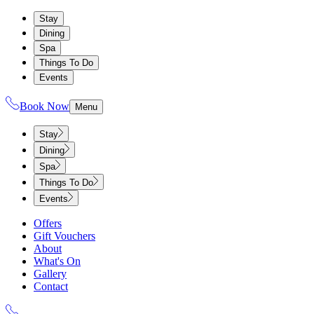
Stay
Dining
Spa
Things To Do
Events
Book Now
Menu
Stay
Dining
Spa
Things To Do
Events
Offers
Gift Vouchers
About
What's On
Gallery
Contact