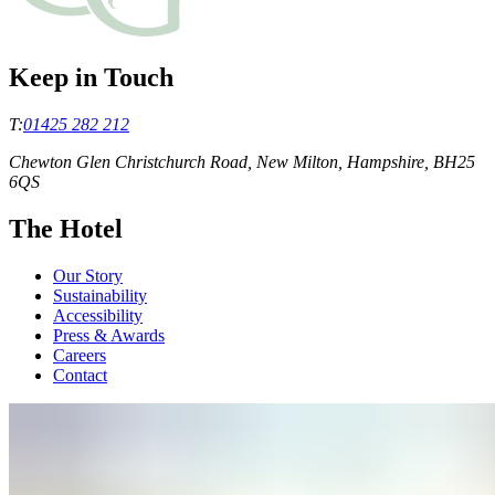
Keep in Touch
T:
01425 282 212
Chewton Glen Christchurch Road, New Milton, Hampshire, BH25
6QS
The Hotel
Our Story
Sustainability
Accessibility
Press & Awards
Careers
Contact