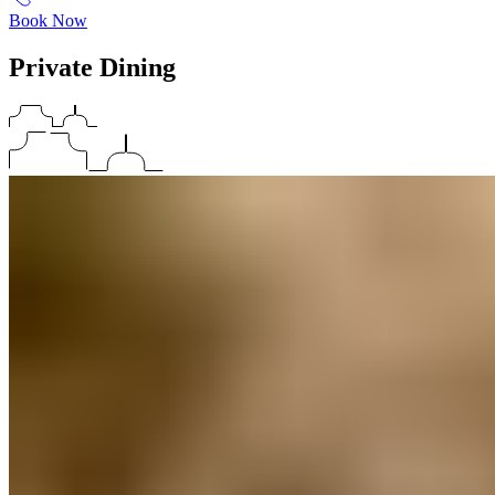
Book Now
Private Dining​​​​‌ ‍ ​‍​‍‌‍ ‌ ​‍‌‍‍‌‌‍‌ ‌‍‍‌‌‍ ‍​‍​‍​ ‍‍​‍​‍‌ ​ ‌‍​‌‌‍ ‍‌‍‍‌‌ ‌​‌ ‍‌​‍ ‍‌‍‍‌‌‍ ​‍​‍​‍ ​​‍​‍‌‍‍​‌ ​‍‌‍‌‌‌‍‌‍​‍​‍​ ‍‍​‍​‍‌‍‍​‌ ‌​‌ ‌​‌ ​​‌ ​ ​ ‍‍​‍ ​‍ ‌‍ ​​‍ ‌‌‍​‌‌‍ ‍‌‍‌​​‍ ‌‌ ​‍​‍ ‌‌‍‍​‌‍ ‌ ‌​‌‍‌‌‌‍ ​‌ ​ ​‍ ‌‌ ​ ‌ ‌​‌ ‌‌‌‍‌​‌‍‍‌‌‍ ​‍ ‍‌ ‌‍‌‍‌‌‌ ​‍‌‍​ ‌‍‌‌‌‍ ​​‍ ‍‌‍​‌‌ ​​‌ ​​​‍ ‌‍‍‌‌‍ ‍‌ ‌​‌‍‌‌‌‍ ‍‌ ‌​​‍ ‌‍‌‌‌‍‌​‌‍‍‌‌ ‌​​‍ ‌‍ ‌‌‍ ‌‍‌​‌‍‌‌​ ‌‌ ​​‌ ​‍‌‍‌‌‌ ​ ‌‍‌‌‌‍ ‍‌ ‌​‌‍​‌‌ ‌​‌‍‍‌‌‍ ‌‍ ‍​ ‍ ‌‍‍‌‌‍‌​​ ‌‌‍​‍​ ‍‌​ ​‍​ ‌​‌‍‌‌‌‍‌​‌‍​‌​ ​‍​‍ ‌​ ‌​‌‍‌‌​ ​‌​ ‍‌​‍ ‌​ ‌​​ ​​​ ​‍​ ​​​‍ ‌‌‍​‌​ ‌‌​ ‌​‌‍​‌​‍ ‌‌‍‌‍‌‍‌​​ ​‌​ ​ ‌‍​‌​ ​ ​ ‍‌​ ‍​​ ‍​​ ​‍​ ‌‍​ ‍​​ ‍ ‌ ‌​‌ ‍‌‌ ​​‌‍‌‌​ ‌‌‍‍​‌‍ ‌ ‌​‌‍‌‌‌‍ ​‌‌​ ‌‍‍‌‌ ‌​‌‍‌‌‌‌​​‌‍​‌‌‍‌ ‌‍‌‌​ ‍ ‌ ​​‌‍​‌‌ ‌​‌‍‍​​ ‌‌ ​​‌‍​‌‌‍‌ ‌‍‌‌‌​​‍‌ ‌‌‌‍‍‌‌‍ ​‌‍‌​‌‍‌‌‌ ​‍​‍‌‌​ ‌‌‌​​‍‌‌ ‌‍‍ ‌‍‌‌‌ ‍‌​‍‌‌​ ​ ‌​‌​​‍‌‌​ ​ ‌​‌​​‍‌‌​ ​‍​ ​‍​ ​‌‌‍‌​​ ‌ ‌‍​ ​ ‍‌‌‍​‍‌‍‌‌‌‍​ ​ ​​‌‍​‌​ ​‍​ ‌​​‍‌‌​ ​‍​ ​‍​‍‌‌​ ‌‌‌​‌​​‍ ‍‌‍‍​‌‍‌‌‌‍​‌‌‍‌​‌‍‍‌‌‍ ‍‌‍‌ ​ ‌‍​‍‌‍​‌‌ ​ ‌‍‌‌‌‌‌‌‌ ​‍‌‍ ​​ ‌‌‍‍​‌ ‌​‌ ‌​‌ ​​‌ ​ ​‍‌‌​ ​ ‌​​‌​‍‌‌​ ​‍‌​‌‍​‍‌‌​ ​‍‌​‌‍‌‍ ​​‍ ‌‌‍​‌‌‍ ‍‌‍‌​​‍ ‌‌ ​‍​‍ ‌‌‍‍​‌‍ ‌ ‌​‌‍‌‌‌‍ ​‌ ​ ​‍ ‌‌ ​ ‌ ‌​‌ ‌‌‌‍‌​‌‍‍‌‌‍ ​‍ ‍‌ ‌‍‌‍‌‌‌ ​‍‌‍​ ‌‍‌‌‌‍ ​​‍ ‍‌‍​‌‌ ​​‌ ​​​‍‌‍‌‍‍‌‌‍‌​​ ‌‌‍​‍​ ‍‌​ ​‍​ ‌​‌‍‌‌‌‍‌​‌‍​‌​ ​‍​‍ ‌​ ‌​‌‍‌‌​ ​‌​ ‍‌​‍ ‌​ ‌​​ ​​​ ​‍​ ​​​‍ ‌‌‍​‌​ ‌‌​ ‌​‌‍​‌​‍ ‌‌‍‌‍‌‍‌​​ ​‌​ ​ ‌‍​‌​ ​ ​ ‍‌​ ‍​​ ‍​​ ​‍​ ‌‍​ ‍​​‍‌‍‌ ‌​‌ ‍‌‌ ​​‌‍‌‌​ ‌‌‍‍​‌‍ ‌ ‌​‌‍‌‌‌‍ ​‌‌​ ‌‍‍‌‌ ‌​‌‍‌‌‌‌​​‌‍​‌‌‍‌ ‌‍‌‌​‍‌‍‌ ​​‌‍​‌‌ ‌​‌‍‍​​ ‌‌ ​​‌‍​‌‌‍‌ ‌‍‌‌‌​​‍‌ ‌‌‌‍‍‌‌‍ ​‌‍‌​‌‍‌‌‌ ​‍​‍‌‌​ ‌‌‌​​‍‌‌ ‌‍‍ ‌‍‌‌‌ ‍‌​‍‌‌​ ​ ‌​‌​​‍‌‌​ ​ ‌​‌​​‍‌‌​ ​‍​ ​‍​ ​‌‌‍‌​​ ‌ ‌‍​ ​ ‍‌‌‍​‍‌‍‌‌‌‍​ ​ ​​‌‍​‌​ ​‍​ ‌​​‍‌‌​ ​‍​ ​‍​‍‌‌​ ‌‌‌​‌​​‍ ‍‌‍‍​‌‍‌‌‌‍​‌‌‍‌​‌‍‍‌‌‍ ‍‌‍‌ ​‍‌‍‌ ​​‌‍‌‌‌ ​‍‌ ​ ‌ ​​‌‍‌‌‌‍​ ‌ ‌​‌‍‍‌‌ ‌‍‌‍‌‌​ ‌‌ ​​‌ ‌‌‌‍​‍‌‍ ​‌‍‍‌‌ ​ ‌‍‍​‌‍‌‌‌‍‌​​‍​‍‌ ‌