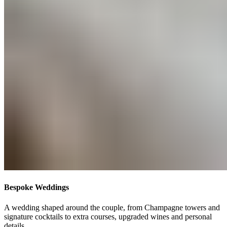
Bespoke Weddings​​​​‌ ‍ ​‍​‍‌‍ ‌ ​‍‌‍‍‌‌‍‌ ‌‍‍‌‌‍ ‍​‍​‍​ ‍‍​‍​‍‌ ​ ‌‍​‌‌‍ ‍‌‍‍‌‌ ‌​‌ ‍‌​‍ ‍‌‍‍‌‌‍ ​‍​‍​‍ ​​‍​‍‌‍‍​‌ ​‍‌‍‌‌‌‍‌‍​‍​‍​ ‍‍​‍​‍‌‍‍​‌ ‌​‌ ‌​‌ ​​‌ ​ ​ ‍‍​‍ ​‍ ‌‍ ​​‍ ‌‌‍​‌‌‍ ‍‌‍‌​​‍ ‌‌ ​‍​‍ ‌‌‍‍​‌‍ ‌ ‌​‌‍‌‌‌‍ ​‌ ​ ​‍ ‌‌ ​ ‌ ‌​‌ ‌‌‌‍‌​‌‍‍‌‌‍ ​‍ ‍‌ ‌‍‌‍‌‌‌ ​‍‌‍​ ‌‍‌‌‌‍ ​​‍ ‍‌‍​‌‌ ​​‌ ​​​‍ ‌‍‍‌‌‍ ‍‌ ‌​‌‍‌‌‌‍ ‍‌ ‌​​‍ ‌‍‌‌‌‍‌​‌‍‍‌‌ ‌​​‍ ‌‍ ‌‌‍ ‌‍‌​‌‍‌‌​ ‌‌ ​​‌ ​‍‌‍‌‌‌ ​ ‌‍‌‌‌‍ ‍‌ ‌​‌‍​‌‌ ‌​‌‍‍‌‌‍ ‌‍ ‍​ ‍ ‌‍‍‌‌‍‌​​ ‌​ ​‍​ ‍‌​ ‌​‌‍‌​​ ‌‌​ ‌‌‌‍‌‍​ ‌​​‍ ‌‌‍​‍‌‍‌‌​ ‌‌‌‍‌‌​‍ ‌​ ‌​​ ​​‌‍​‌​ ​‌​‍ ‌‌‍​‌​ ‌ ​ ‍‌​ ‌ ​‍ ‌‌‍‌‍​ ‌ ​ ​ ‌‍​‍‌‍‌‍‌‍‌​‌‍​ ‌‍‌‌​ ‌ ‌‍​‍‌‍‌‌​ ​​​ ‍ ‌ ‌​‌ ‍‌‌ ​​‌‍‌‌​ ‌‌‍‍​‌‍ ‌ ‌​‌‍‌‌‌‍ ​‌‌​ ‌‍‍‌‌ ‌​‌‍‌‌‌‌​​‌‍​‌‌‍‌ ‌‍‌‌​ ‍ ‌ ​​‌‍​‌‌ ‌​‌‍‍​​ ‌‌ ​​‌‍​‌‌‍‌ ‌‍‌‌‌​​‍‌ ‌‌‌‍‍‌‌‍ ​‌‍‌​‌‍‌‌‌ ​‍​‍‌‌​ ‌‌‌​​‍‌‌ ‌‍‍ ‌‍‌‌‌ ‍‌​‍‌‌​ ​ ‌​‌​​‍‌‌​ ​ ‌​‌​​‍‌‌​ ​‍​ ​‍‌‍​‍​ ​ ‌‍‌‍​ ​‌​ ‌‍​ ‍‌‌‍‌‍​ ‍​‌‍‌‍‌‍‌‍‌‍‌‌​ ​‍​‍‌‌​ ​‍​ ​‍​‍‌‌​ ‌‌‌​‌​​‍ ‍‌‍​ ‌‍ ‌‍ ‍‌ ‌​‌‍‌‌‌‍ ‍‌ ‌​​‍‌‌​ ‌‌‌​​‍‌‌ ‌‍‍ ‌‍‌‌‌ ‍‌​‍‌‌​ ​ ‌​‌​​‍‌‌​ ​ ‌​‌​​‍‌‌​ ​‍​ ​‍​ ‍​​ ​ ​ ​‌​ ​ ​ ‌‌‌‍‌‍​ ​​​ ‌‌​ ​‍​ ‌​‌‍​‍‌‍‌​​‍‌‌​ ​‍​ ​‍​‍‌‌​ ‌‌‌​‌​​‍ ‍‌ ‌​‌‍‍‌‌ ‌​‌‍ ​‌‍‌‌​ ‌‍​‍‌‍​‌‌ ​ ‌‍‌‌‌‌‌‌‌ ​‍‌‍ ​​ ‌‌‍‍​‌ ‌​‌ ‌​‌ ​​‌ ​ ​‍‌‌​ ​ ‌​​‌​‍‌‌​ ​‍‌​‌‍​‍‌‌​ ​‍‌​‌‍‌‍ ​​‍ ‌‌‍​‌‌‍ ‍‌‍‌​​‍ ‌‌ ​‍​‍ ‌‌‍‍​‌‍ ‌ ‌​‌‍‌‌‌‍ ​‌ ​ ​‍ ‌‌ ​ ‌ ‌​‌ ‌‌‌‍‌​‌‍‍‌‌‍ ​‍ ‍‌ ‌‍‌‍‌‌‌ ​‍‌‍​ ‌‍‌‌‌‍ ​​‍ ‍‌‍​‌‌ ​​‌ ​​​‍‌‍‌‍‍‌‌‍‌​​ ‌​ ​‍​ ‍‌​ ‌​‌‍‌​​ ‌‌​ ‌‌‌‍‌‍​ ‌​​‍ ‌‌‍​‍‌‍‌‌​ ‌‌‌‍‌‌​‍ ‌​ ‌​​ ​​‌‍​‌​ ​‌​‍ ‌‌‍​‌​ ‌ ​ ‍‌​ ‌ ​‍ ‌‌‍‌‍​ ‌ ​ ​ ‌‍​‍‌‍‌‍‌‍‌​‌‍​ ‌‍‌‌​ ‌ ‌‍​‍‌‍‌‌​ ​​​‍‌‍‌ ‌​‌ ‍‌‌ ​​‌‍‌‌​ ‌‌‍‍​‌‍ ‌ ‌​‌‍‌‌‌‍ ​‌‌​ ‌‍‍‌‌ ‌​‌‍‌‌‌‌​​‌‍​‌‌‍‌ ‌‍‌‌​‍‌‍‌ ​​‌‍​‌‌ ‌​‌‍‍​​ ‌‌ ​​‌‍​‌‌‍‌ ‌‍‌‌‌​​‍‌ ‌‌‌‍‍‌‌‍ ​‌‍‌​‌‍‌‌‌ ​‍​‍‌‌​ ‌‌‌​​‍‌‌ ‌‍‍ ‌‍‌‌‌ ‍‌​‍‌‌​ ​ ‌​‌​​‍‌‌​ ​ ‌​‌​​‍‌‌​ ​‍​ ​‍‌‍​‍​ ​ ‌‍‌‍​ ​‌​ ‌‍​ ‍‌‌‍‌‍​ ‍​‌‍‌‍‌‍‌‍‌‍‌‌​ ​‍​‍‌‌​ ​‍​ ​‍​‍‌‌​ ‌‌‌​‌​​‍ ‍‌‍​ ‌‍ ‌‍ ‍‌ ‌​‌‍‌‌‌‍ ‍‌ ‌​​‍‌‌​ ‌‌‌​​‍‌‌ ‌‍‍ ‌‍‌‌‌ ‍‌​‍‌‌​ ​ ‌​‌​​‍‌‌​ ​ ‌​‌​​‍‌‌​ ​‍​ ​‍​ ‍​​ ​ ​ ​‌​ ​ ​ ‌‌‌‍‌‍​ ​​​ ‌‌​ ​‍​ ‌​‌‍​‍‌‍‌​​‍‌‌​ ​‍​ ​‍​‍‌‌​ ‌‌‌​‌​​‍ ‍‌ ‌​‌‍‍‌‌ ‌​‌‍ ​‌‍‌‌​‍‌‍‌ ​​‌‍‌‌‌ ​‍‌ ​ ‌ ​​‌‍‌‌‌‍​ ‌ ‌​‌‍‍‌‌ ‌‍‌‍‌‌​ ‌‌ ​​‌ ‌‌‌‍​‍‌‍ ​‌‍‍‌‌ ​ ‌‍‍​‌‍‌‌‌‍‌​​‍​‍‌ ‌
A wedding shaped around the couple, from Champagne towers and
signature cocktails to extra courses, upgraded wines and personal
details.​​​​‌ ‍ ​‍​‍‌‍ ‌ ​‍‌‍‍‌‌‍‌ ‌‍‍‌‌‍ ‍​‍​‍​ ‍‍​‍​‍‌ ​ ‌‍​‌‌‍ ‍‌‍‍‌‌ ‌​‌ ‍‌​‍ ‍‌‍‍‌‌‍ ​‍​‍​‍ ​​‍​‍‌‍‍​‌ ​‍‌‍‌‌‌‍‌‍​‍​‍​ ‍‍​‍​‍‌‍‍​‌ ‌​‌ ‌​‌ ​​‌ ​ ​ ‍‍​‍ ​‍ ‌‍ ​​‍ ‌‌‍​‌‌‍ ‍‌‍‌​​‍ ‌‌ ​‍​‍ ‌‌‍‍​‌‍ ‌ ‌​‌‍‌‌‌‍ ​‌ ​ ​‍ ‌‌ ​ ‌ ‌​‌ ‌‌‌‍‌​‌‍‍‌‌‍ ​‍ ‍‌ ‌‍‌‍‌‌‌ ​‍‌‍​ ‌‍‌‌‌‍ ​​‍ ‍‌‍​‌‌ ​​‌ ​​​‍ ‌‍‍‌‌‍ ‍‌ ‌​‌‍‌‌‌‍ ‍‌ ‌​​‍ ‌‍‌‌‌‍‌​‌‍‍‌‌ ‌​​‍ ‌‍ ‌‌‍ ‌‍‌​‌‍‌‌​ ‌‌ ​​‌ ​‍‌‍‌‌‌ ​ ‌‍‌‌‌‍ ‍‌ ‌​‌‍​‌‌ ‌​‌‍‍‌‌‍ ‌‍ ‍​ ‍ ‌‍‍‌‌‍‌​​ ‌​ ​‍​ ‍‌​ ‌​‌‍‌​​ ‌‌​ ‌‌‌‍‌‍​ ‌​​‍ ‌‌‍​‍‌‍‌‌​ ‌‌‌‍‌‌​‍ ‌​ ‌​​ ​​‌‍​‌​ ​‌​‍ ‌‌‍​‌​ ‌ ​ ‍‌​ ‌ ​‍ ‌‌‍‌‍​ ‌ ​ ​ ‌‍​‍‌‍‌‍‌‍‌​‌‍​ ‌‍‌‌​ ‌ ‌‍​‍‌‍‌‌​ ​​​ ‍ ‌ ‌​‌ ‍‌‌ ​​‌‍‌‌​ ‌‌‍‍​‌‍ ‌ ‌​‌‍‌‌‌‍ ​‌‌​ ‌‍‍‌‌ ‌​‌‍‌‌‌‌​​‌‍​‌‌‍‌ ‌‍‌‌​ ‍ ‌ ​​‌‍​‌‌ ‌​‌‍‍​​ ‌‌ ​​‌‍​‌‌‍‌ ‌‍‌‌‌​​‍‌ ‌‌‌‍‍‌‌‍ ​‌‍‌​‌‍‌‌‌ ​‍​‍‌‌​ ‌‌‌​​‍‌‌ ‌‍‍ ‌‍‌‌‌ ‍‌​‍‌‌​ ​ ‌​‌​​‍‌‌​ ​ ‌​‌​​‍‌‌​ ​‍​ ​‍‌‍​‍​ ​ ‌‍‌‍​ ​‌​ ‌‍​ ‍‌‌‍‌‍​ ‍​‌‍‌‍‌‍‌‍‌‍‌‌​ ​‍​‍‌‌​ ​‍​ ​‍​‍‌‌​ ‌‌‌​‌​​‍ ‍‌‍​ ‌‍ ‌‍ ‍‌ ‌​‌‍‌‌‌‍ ‍‌ ‌​​‍‌‌​ ‌‌‌​​‍‌‌ ‌‍‍ ‌‍‌‌‌ ‍‌​‍‌‌​ ​ ‌​‌​​‍‌‌​ ​ ‌​‌​​‍‌‌​ ​‍​ ​‍​ ‍​​ ​ ​ ​‌​ ​ ​ ‌‌‌‍‌‍​ ​​​ ‌‌​ ​‍​ ‌​‌‍​‍‌‍‌​​‍‌‌​ ​‍​ ​‍​‍‌‌​ ‌‌‌​‌​​‍ ‍‌‍‌‌‌ ‍​‌‍​ ‌‍‌‌‌ ​‍‌ ​​‌ ‌​​ ‌‍​‍‌‍​‌‌ ​ ‌‍‌‌‌‌‌‌‌ ​‍‌‍ ​​ ‌‌‍‍​‌ ‌​‌ ‌​‌ ​​‌ ​ ​‍‌‌​ ​ ‌​​‌​‍‌‌​ ​‍‌​‌‍​‍‌‌​ ​‍‌​‌‍‌‍ ​​‍ ‌‌‍​‌‌‍ ‍‌‍‌​​‍ ‌‌ ​‍​‍ ‌‌‍‍​‌‍ ‌ ‌​‌‍‌‌‌‍ ​‌ ​ ​‍ ‌‌ ​ ‌ ‌​‌ ‌‌‌‍‌​‌‍‍‌‌‍ ​‍ ‍‌ ‌‍‌‍‌‌‌ ​‍‌‍​ ‌‍‌‌‌‍ ​​‍ ‍‌‍​‌‌ ​​‌ ​​​‍‌‍‌‍‍‌‌‍‌​​ ‌​ ​‍​ ‍‌​ ‌​‌‍‌​​ ‌‌​ ‌‌‌‍‌‍​ ‌​​‍ ‌‌‍​‍‌‍‌‌​ ‌‌‌‍‌‌​‍ ‌​ ‌​​ ​​‌‍​‌​ ​‌​‍ ‌‌‍​‌​ ‌ ​ ‍‌​ ‌ ​‍ ‌‌‍‌‍​ ‌ ​ ​ ‌‍​‍‌‍‌‍‌‍‌​‌‍​ ‌‍‌‌​ ‌ ‌‍​‍‌‍‌‌​ ​​​‍‌‍‌ ‌​‌ ‍‌‌ ​​‌‍‌‌​ ‌‌‍‍​‌‍ ‌ ‌​‌‍‌‌‌‍ ​‌‌​ ‌‍‍‌‌ ‌​‌‍‌‌‌‌​​‌‍​‌‌‍‌ ‌‍‌‌​‍‌‍‌ ​​‌‍​‌‌ ‌​‌‍‍​​ ‌‌ ​​‌‍​‌‌‍‌ ‌‍‌‌‌​​‍‌ ‌‌‌‍‍‌‌‍ ​‌‍‌​‌‍‌‌‌ ​‍​‍‌‌​ ‌‌‌​​‍‌‌ ‌‍‍ ‌‍‌‌‌ ‍‌​‍‌‌​ ​ ‌​‌​​‍‌‌​ ​ ‌​‌​​‍‌‌​ ​‍​ ​‍‌‍​‍​ ​ ‌‍‌‍​ ​‌​ ‌‍​ ‍‌‌‍‌‍​ ‍​‌‍‌‍‌‍‌‍‌‍‌‌​ ​‍​‍‌‌​ ​‍​ ​‍​‍‌‌​ ‌‌‌​‌​​‍ ‍‌‍​ ‌‍ ‌‍ ‍‌ ‌​‌‍‌‌‌‍ ‍‌ ‌​​‍‌‌​ ‌‌‌​​‍‌‌ ‌‍‍ ‌‍‌‌‌ ‍‌​‍‌‌​ ​ ‌​‌​​‍‌‌​ ​ ‌​‌​​‍‌‌​ ​‍​ ​‍​ ‍​​ ​ ​ ​‌​ ​ ​ ‌‌‌‍‌‍​ ​​​ ‌‌​ ​‍​ ‌​‌‍​‍‌‍‌​​‍‌‌​ ​‍​ ​‍​‍‌‌​ ‌‌‌​‌​​‍ ‍‌‍‌‌‌ ‍​‌‍​ ‌‍‌‌‌ ​‍‌ ​​‌ ‌​​‍‌‍‌ ​​‌‍‌‌‌ ​‍‌ ​ ‌ ​​‌‍‌‌‌‍​ ‌ ‌​‌‍‍‌‌ ‌‍‌‍‌‌​ ‌‌ ​​‌ ‌‌‌‍​‍‌‍ ​‌‍‍‌‌ ​ ‌‍‍​‌‍‌‌‌‍‌​​‍​‍‌ ‌