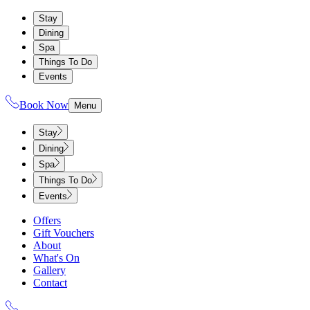
Stay
Dining
Spa
Things To Do
Events
Book Now
Menu
Stay
Dining
Spa
Things To Do
Events
Offers
Gift Vouchers
About
What's On
Gallery
Contact