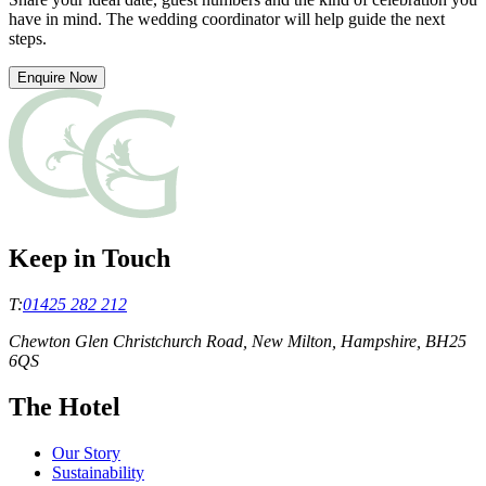
have in mind. The wedding coordinator will help guide the next
steps.​​​​‌ ‍ ​‍​‍‌‍ ‌ ​‍‌‍‍‌‌‍‌ ‌‍‍‌‌‍ ‍​‍​‍​ ‍‍​‍​‍‌ ​ ‌‍​‌‌‍ ‍‌‍‍‌‌ ‌​‌ ‍‌​‍ ‍‌‍‍‌‌‍ ​‍​‍​‍ ​​‍​‍‌‍‍​‌ ​‍‌‍‌‌‌‍‌‍​‍​‍​ ‍‍​‍​‍‌‍‍​‌ ‌​‌ ‌​‌ ​​‌ ​ ​ ‍‍​‍ ​‍ ‌‍ ​​‍ ‌‌‍​‌‌‍ ‍‌‍‌​​‍ ‌‌ ​‍​‍ ‌‌‍‍​‌‍ ‌ ‌​‌‍‌‌‌‍ ​‌ ​ ​‍ ‌‌ ​ ‌ ‌​‌ ‌‌‌‍‌​‌‍‍‌‌‍ ​‍ ‍‌ ‌‍‌‍‌‌‌ ​‍‌‍​ ‌‍‌‌‌‍ ​​‍ ‍‌‍​‌‌ ​​‌ ​​​‍ ‌‍‍‌‌‍ ‍‌ ‌​‌‍‌‌‌‍ ‍‌ ‌​​‍ ‌‍‌‌‌‍‌​‌‍‍‌‌ ‌​​‍ ‌‍ ‌‌‍ ‌‍‌​‌‍‌‌​ ‌‌ ​​‌ ​‍‌‍‌‌‌ ​ ‌‍‌‌‌‍ ‍‌ ‌​‌‍​‌‌ ‌​‌‍‍‌‌‍ ‌‍ ‍​ ‍ ‌‍‍‌‌‍‌​​ ‌​ ​‍​ ‍‌​ ‌​‌‍‌​​ ‌‌​ ‌‌‌‍‌‍​ ‌​​‍ ‌‌‍​‍‌‍‌‌​ ‌‌‌‍‌‌​‍ ‌​ ‌​​ ​​‌‍​‌​ ​‌​‍ ‌‌‍​‌​ ‌ ​ ‍‌​ ‌ ​‍ ‌‌‍‌‍​ ‌ ​ ​ ‌‍​‍‌‍‌‍‌‍‌​‌‍​ ‌‍‌‌​ ‌ ‌‍​‍‌‍‌‌​ ​​​ ‍ ‌ ‌​‌ ‍‌‌ ​​‌‍‌‌​ ‌‌‍‍​‌‍ ‌ ‌​‌‍‌‌‌‍ ​‌‌​ ‌‍‍‌‌ ‌​‌‍‌‌‌‌​​‌‍​‌‌‍‌ ‌‍‌‌​ ‍ ‌ ​​‌‍​‌‌ ‌​‌‍‍​​ ‌‌ ​​‌‍​‌‌‍‌ ‌‍‌‌‌​​‍‌ ‌‌‌‍‍‌‌‍ ​‌‍‌​‌‍‌‌‌ ​‍​‍‌‌​ ‌‌‌​​‍‌‌ ‌‍‍ ‌‍‌‌‌ ‍‌​‍‌‌​ ​ ‌​‌​​‍‌‌​ ​ ‌​‌​​‍‌‌​ ​‍​ ​‍‌‍​‍​ ​​​ ‌‌‌‍​‌‌‍​ ​ ​ ‌‍​‍‌‍​‌​ ‌‌​ ‍​​ ​ ‌‍​‌​‍‌‌​ ​‍​ ​‍​‍‌‌​ ‌‌‌​‌​​‍ ‍‌‍​‍‌‍ ‌‍‌​‌ ‍‌​‍‌‌​ ‌‌‌​​‍‌‌ ‌‍‍ ‌‍‌‌‌ ‍‌​‍‌‌​ ​ ‌​‌​​‍‌‌​ ​ ‌​‌​​‍‌‌​ ​‍​ ​‍​ ‍​​ ‌‍​ ​‌‌‍​‍​ ‌ ​ ​​​ ‌‍​ ​ ​ ​‌‌‍​‌​ ​​​ ‍‌​‍‌‌​ ​‍​ ​‍​‍‌‌​ ‌‌‌​‌​​‍ ‍‌‍​ ‌‍‍​‌‍‍‌‌‍ ​‌‍‌​‌ ​‍‌‍‌‌‌‍ ‍​‍‌‌​ ‌‌‌​​‍‌‌ ‌‍‍ ‌‍‌‌‌ ‍‌​‍‌‌​ ​ ‌​‌​​‍‌‌​ ​ ‌​‌​​‍‌‌​ ​‍​ ​‍​ ‌​​ ‌ ​ ‍‌​ ​‍​ ‍​‌‍‌​​ ​‍​ ​‌​ ‍​​ ‌​​ ‍‌​ ​ ​‍‌‌​ ​‍​ ​‍​‍‌‌​ ‌‌‌​‌​​‍ ‍‌ ‌​‌‍‌‌‌ ‍​‌ ‌​​ ‌‍​‍‌‍​‌‌ ​ ‌‍‌‌‌‌‌‌‌ ​‍‌‍ ​​ ‌‌‍‍​‌ ‌​‌ ‌​‌ ​​‌ ​ ​‍‌‌​ ​ ‌​​‌​‍‌‌​ ​‍‌​‌‍​‍‌‌​ ​‍‌​‌‍‌‍ ​​‍ ‌‌‍​‌‌‍ ‍‌‍‌​​‍ ‌‌ ​‍​‍ ‌‌‍‍​‌‍ ‌ ‌​‌‍‌‌‌‍ ​‌ ​ ​‍ ‌‌ ​ ‌ ‌​‌ ‌‌‌‍‌​‌‍‍‌‌‍ ​‍ ‍‌ ‌‍‌‍‌‌‌ ​‍‌‍​ ‌‍‌‌‌‍ ​​‍ ‍‌‍​‌‌ ​​‌ ​​​‍‌‍‌‍‍‌‌‍‌​​ ‌​ ​‍​ ‍‌​ ‌​‌‍‌​​ ‌‌​ ‌‌‌‍‌‍​ ‌​​‍ ‌‌‍​‍‌‍‌‌​ ‌‌‌‍‌‌​‍ ‌​ ‌​​ ​​‌‍​‌​ ​‌​‍ ‌‌‍​‌​ ‌ ​ ‍‌​ ‌ ​‍ ‌‌‍‌‍​ ‌ ​ ​ ‌‍​‍‌‍‌‍‌‍‌​‌‍​ ‌‍‌‌​ ‌ ‌‍​‍‌‍‌‌​ ​​​‍‌‍‌ ‌​‌ ‍‌‌ ​​‌‍‌‌​ ‌‌‍‍​‌‍ ‌ ‌​‌‍‌‌‌‍ ​‌‌​ ‌‍‍‌‌ ‌​‌‍‌‌‌‌​​‌‍​‌‌‍‌ ‌‍‌‌​‍‌‍‌ ​​‌‍​‌‌ ‌​‌‍‍​​ ‌‌ ​​‌‍​‌‌‍‌ ‌‍‌‌‌​​‍‌ ‌‌‌‍‍‌‌‍ ​‌‍‌​‌‍‌‌‌ ​‍​‍‌‌​ ‌‌‌​​‍‌‌ ‌‍‍ ‌‍‌‌‌ ‍‌​‍‌‌​ ​ ‌​‌​​‍‌‌​ ​ ‌​‌​​‍‌‌​ ​‍​ ​‍‌‍​‍​ ​​​ ‌‌‌‍​‌‌‍​ ​ ​ ‌‍​‍‌‍​‌​ ‌‌​ ‍​​ ​ ‌‍​‌​‍‌‌​ ​‍​ ​‍​‍‌‌​ ‌‌‌​‌​​‍ ‍‌‍​‍‌‍ ‌‍‌​‌ ‍‌​‍‌‌​ ‌‌‌​​‍‌‌ ‌‍‍ ‌‍‌‌‌ ‍‌​‍‌‌​ ​ ‌​‌​​‍‌‌​ ​ ‌​‌​​‍‌‌​ ​‍​ ​‍​ ‍​​ ‌‍​ ​‌‌‍​‍​ ‌ ​ ​​​ ‌‍​ ​ ​ ​‌‌‍​‌​ ​​​ ‍‌​‍‌‌​ ​‍​ ​‍​‍‌‌​ ‌‌‌​‌​​‍ ‍‌‍​ ‌‍‍​‌‍‍‌‌‍ ​‌‍‌​‌ ​‍‌‍‌‌‌‍ ‍​‍‌‌​ ‌‌‌​​‍‌‌ ‌‍‍ ‌‍‌‌‌ ‍‌​‍‌‌​ ​ ‌​‌​​‍‌‌​ ​ ‌​‌​​‍‌‌​ ​‍​ ​‍​ ‌​​ ‌ ​ ‍‌​ ​‍​ ‍​‌‍‌​​ ​‍​ ​‌​ ‍​​ ‌​​ ‍‌​ ​ ​‍‌‌​ ​‍​ ​‍​‍‌‌​ ‌‌‌​‌​​‍ ‍‌ ‌​‌‍‌‌‌ ‍​‌ ‌​​‍‌‍‌ ​​‌‍‌‌‌ ​‍‌ ​ ‌ ​​‌‍‌‌‌‍​ ‌ ‌​‌‍‍‌‌ ‌‍‌‍‌‌​ ‌‌ ​​‌ ‌‌‌‍​‍‌‍ ​‌‍‍‌‌ ​ ‌‍‍​‌‍‌‌‌‍‌​​‍​‍‌ ‌
Enquire Now​​​​‌ ‍ ​‍​‍‌‍ ‌ ​‍‌‍‍‌‌‍‌ ‌‍‍‌‌‍ ‍​‍​‍​ ‍‍​‍​‍‌ ​ ‌‍​‌‌‍ ‍‌‍‍‌‌ ‌​‌ ‍‌​‍ ‍‌‍‍‌‌‍ ​‍​‍​‍ ​​‍​‍‌‍‍​‌ ​‍‌‍‌‌‌‍‌‍​‍​‍​ ‍‍​‍​‍‌‍‍​‌ ‌​‌ ‌​‌ ​​‌ ​ ​ ‍‍​‍ ​‍ ‌‍ ​​‍ ‌‌‍​‌‌‍ ‍‌‍‌​​‍ ‌‌ ​‍​‍ ‌‌‍‍​‌‍ ‌ ‌​‌‍‌‌‌‍ ​‌ ​ ​‍ ‌‌ ​ ‌ ‌​‌ ‌‌‌‍‌​‌‍‍‌‌‍ ​‍ ‍‌ ‌‍‌‍‌‌‌ ​‍‌‍​ ‌‍‌‌‌‍ ​​‍ ‍‌‍​‌‌ ​​‌ ​​​‍ ‌‍‍‌‌‍ ‍‌ ‌​‌‍‌‌‌‍ ‍‌ ‌​​‍ ‌‍‌‌‌‍‌​‌‍‍‌‌ ‌​​‍ ‌‍ ‌‌‍ ‌‍‌​‌‍‌‌​ ‌‌ ​​‌ ​‍‌‍‌‌‌ ​ ‌‍‌‌‌‍ ‍‌ ‌​‌‍​‌‌ ‌​‌‍‍‌‌‍ ‌‍ ‍​ ‍ ‌‍‍‌‌‍‌​​ ‌​ ​‍​ ‍‌​ ‌​‌‍‌​​ ‌‌​ ‌‌‌‍‌‍​ ‌​​‍ ‌‌‍​‍‌‍‌‌​ ‌‌‌‍‌‌​‍ ‌​ ‌​​ ​​‌‍​‌​ ​‌​‍ ‌‌‍​‌​ ‌ ​ ‍‌​ ‌ ​‍ ‌‌‍‌‍​ ‌ ​ ​ ‌‍​‍‌‍‌‍‌‍‌​‌‍​ ‌‍‌‌​ ‌ ‌‍​‍‌‍‌‌​ ​​​ ‍ ‌ ‌​‌ ‍‌‌ ​​‌‍‌‌​ ‌‌‍‍​‌‍ ‌ ‌​‌‍‌‌‌‍ ​‌‌​ ‌‍‍‌‌ ‌​‌‍‌‌‌‌​​‌‍​‌‌‍‌ ‌‍‌‌​ ‍ ‌ ​​‌‍​‌‌ ‌​‌‍‍​​ ‌‌ ​​‌‍​‌‌‍‌ ‌‍‌‌‌​​‍‌ ‌‌‌‍‍‌‌‍ ​‌‍‌​‌‍‌‌‌ ​‍​‍‌‌​ ‌‌‌​​‍‌‌ ‌‍‍ ‌‍‌‌‌ ‍‌​‍‌‌​ ​ ‌​‌​​‍‌‌​ ​ ‌​‌​​‍‌‌​ ​‍​ ​‍‌‍​‍​ ​​​ ‌‌‌‍​‌‌‍​ ​ ​ ‌‍​‍‌‍​‌​ ‌‌​ ‍​​ ​ ‌‍​‌​‍‌‌​ ​‍​ ​‍​‍‌‌​ ‌‌‌​‌​​‍ ‍‌ ​​‌ ​‍‌‍‍‌‌‍ ‌‌‍​‌‌ ​‍‌ ‍‌‌​​ ‌ ‌​‌‍​‌​‍ ‍‌‍ ​‌‍​‌‌‍​‍‌‍‌‌‌‍ ​​ ‌‍​‍‌‍​‌‌ ​ ‌‍‌‌‌‌‌‌‌ ​‍‌‍ ​​ ‌‌‍‍​‌ ‌​‌ ‌​‌ ​​‌ ​ ​‍‌‌​ ​ ‌​​‌​‍‌‌​ ​‍‌​‌‍​‍‌‌​ ​‍‌​‌‍‌‍ ​​‍ ‌‌‍​‌‌‍ ‍‌‍‌​​‍ ‌‌ ​‍​‍ ‌‌‍‍​‌‍ ‌ ‌​‌‍‌‌‌‍ ​‌ ​ ​‍ ‌‌ ​ ‌ ‌​‌ ‌‌‌‍‌​‌‍‍‌‌‍ ​‍ ‍‌ ‌‍‌‍‌‌‌ ​‍‌‍​ ‌‍‌‌‌‍ ​​‍ ‍‌‍​‌‌ ​​‌ ​​​‍‌‍‌‍‍‌‌‍‌​​ ‌​ ​‍​ ‍‌​ ‌​‌‍‌​​ ‌‌​ ‌‌‌‍‌‍​ ‌​​‍ ‌‌‍​‍‌‍‌‌​ ‌‌‌‍‌‌​‍ ‌​ ‌​​ ​​‌‍​‌​ ​‌​‍ ‌‌‍​‌​ ‌ ​ ‍‌​ ‌ ​‍ ‌‌‍‌‍​ ‌ ​ ​ ‌‍​‍‌‍‌‍‌‍‌​‌‍​ ‌‍‌‌​ ‌ ‌‍​‍‌‍‌‌​ ​​​‍‌‍‌ ‌​‌ ‍‌‌ ​​‌‍‌‌​ ‌‌‍‍​‌‍ ‌ ‌​‌‍‌‌‌‍ ​‌‌​ ‌‍‍‌‌ ‌​‌‍‌‌‌‌​​‌‍​‌‌‍‌ ‌‍‌‌​‍‌‍‌ ​​‌‍​‌‌ ‌​‌‍‍​​ ‌‌ ​​‌‍​‌‌‍‌ ‌‍‌‌‌​​‍‌ ‌‌‌‍‍‌‌‍ ​‌‍‌​‌‍‌‌‌ ​‍​‍‌‌​ ‌‌‌​​‍‌‌ ‌‍‍ ‌‍‌‌‌ ‍‌​‍‌‌​ ​ ‌​‌​​‍‌‌​ ​ ‌​‌​​‍‌‌​ ​‍​ ​‍‌‍​‍​ ​​​ ‌‌‌‍​‌‌‍​ ​ ​ ‌‍​‍‌‍​‌​ ‌‌​ ‍​​ ​ ‌‍​‌​‍‌‌​ ​‍​ ​‍​‍‌‌​ ‌‌‌​‌​​‍ ‍‌ ​​‌ ​‍‌‍‍‌‌‍ ‌‌‍​‌‌ ​‍‌ ‍‌‌​​ ‌ ‌​‌‍​‌​‍ ‍‌‍ ​‌‍​‌‌‍​‍‌‍‌‌‌‍ ​​‍‌‍‌ ​​‌‍‌‌‌ ​‍‌ ​ ‌ ​​‌‍‌‌‌‍​ ‌ ‌​‌‍‍‌‌ ‌‍‌‍‌‌​ ‌‌ ​​‌ ‌‌‌‍​‍‌‍ ​‌‍‍‌‌ ​ ‌‍‍​‌‍‌‌‌‍‌​​‍​‍‌ ‌
Keep in Touch
T:
01425 282 212
Chewton Glen Christchurch Road, New Milton, Hampshire, BH25
6QS
The Hotel
Our Story
Sustainability