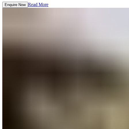
Read More​​​​‌ ‍ ​‍​‍‌‍ ‌ ​‍‌‍‍‌‌‍‌ ‌‍‍‌‌‍ ‍​‍​‍​ ‍‍​‍​‍‌ ​ ‌‍​‌‌‍ ‍‌‍‍‌‌ ‌​‌ ‍‌​‍ ‍‌‍‍‌‌‍ ​‍​‍​‍ ​​‍​‍‌‍‍​‌ ​‍‌‍‌‌‌‍‌‍​‍​‍​ ‍‍​‍​‍‌‍‍​‌ ‌​‌ ‌​‌ ​​‌ ​ ​ ‍‍​‍ ​‍ ‌‍ ​​‍ ‌‌‍​‌‌‍ ‍‌‍‌​​‍ ‌‌ ​‍​‍ ‌‌‍‍​‌‍ ‌ ‌​‌‍‌‌‌‍ ​‌ ​ ​‍ ‌‌ ​ ‌ ‌​‌ ‌‌‌‍‌​‌‍‍‌‌‍ ​‍ ‍‌ ‌‍‌‍‌‌‌ ​‍‌‍​ ‌‍‌‌‌‍ ​​‍ ‍‌‍​‌‌ ​​‌ ​​​‍ ‌‍‍‌‌‍ ‍‌ ‌​‌‍‌‌‌‍ ‍‌ ‌​​‍ ‌‍‌‌‌‍‌​‌‍‍‌‌ ‌​​‍ ‌‍ ‌‌‍ ‌‍‌​‌‍‌‌​ ‌‌ ​​‌ ​‍‌‍‌‌‌ ​ ‌‍‌‌‌‍ ‍‌ ‌​‌‍​‌‌ ‌​‌‍‍‌‌‍ ‌‍ ‍​ ‍ ‌‍‍‌‌‍‌​​ ‌​ ​‍​ ‍‌​ ‌​‌‍‌​​ ‌‌​ ‌‌‌‍‌‍​ ‌​​‍ ‌‌‍​‍‌‍‌‌​ ‌‌‌‍‌‌​‍ ‌​ ‌​​ ​​‌‍​‌​ ​‌​‍ ‌‌‍​‌​ ‌ ​ ‍‌​ ‌ ​‍ ‌‌‍‌‍​ ‌ ​ ​ ‌‍​‍‌‍‌‍‌‍‌​‌‍​ ‌‍‌‌​ ‌ ‌‍​‍‌‍‌‌​ ​​​ ‍ ‌ ‌​‌ ‍‌‌ ​​‌‍‌‌​ ‌‌‍‍​‌‍ ‌ ‌​‌‍‌‌‌‍ ​‌‌​ ‌‍‍‌‌ ‌​‌‍‌‌‌‌​​‌‍​‌‌‍‌ ‌‍‌‌​ ‍ ‌ ​​‌‍​‌‌ ‌​‌‍‍​​ ‌‌ ​​‌‍​‌‌‍‌ ‌‍‌‌‌​​‍‌ ‌‌‌‍‍‌‌‍ ​‌‍‌​‌‍‌‌‌ ​‍​‍‌‌​ ‌‌‌​​‍‌‌ ‌‍‍ ‌‍‌‌‌ ‍‌​‍‌‌​ ​ ‌​‌​​‍‌‌​ ​ ‌​‌​​‍‌‌​ ​‍​ ​‍‌‍​‍​ ​ ‌‍‌‍​ ​‌​ ‌‍​ ‍‌‌‍‌‍​ ‍​‌‍‌‍‌‍‌‍‌‍‌‌​ ​‍​‍‌‌​ ​‍​ ​‍​‍‌‌​ ‌‌‌​‌​​‍ ‍‌‍​ ‌‍ ‌‍ ‍‌ ‌​‌‍‌‌‌‍ ‍‌ ‌​​‍‌‌​ ‌‌‌​​‍‌‌ ‌‍‍ ‌‍‌‌‌ ‍‌​‍‌‌​ ​ ‌​‌​​‍‌‌​ ​ ‌​‌​​‍‌‌​ ​‍​ ​‍‌‍‌​​ ‍​​ ‌ ‌‍​ ​ ‌ ​ ​​​ ​‌​ ‌‍‌‍‌​​ ‍‌​ ​ ​ ​‍​‍‌‌​ ​‍​ ​‍​‍‌‌​ ‌‌‌​‌​​‍ ‍‌ ​ ‌‍‌‌‌‍​ ‌‍ ‌‍ ‍‌‍‌​‌‍​‌‌ ​‍‌ ‍‌‌​​ ‌ ‌​‌‍​‌​‍ ‍‌‍ ​‌‍​‌‌‍​‍‌‍‌‌‌‍ ​​ ‌‍​‍‌‍​‌‌ ​ ‌‍‌‌‌‌‌‌‌ ​‍‌‍ ​​ ‌‌‍‍​‌ ‌​‌ ‌​‌ ​​‌ ​ ​‍‌‌​ ​ ‌​​‌​‍‌‌​ ​‍‌​‌‍​‍‌‌​ ​‍‌​‌‍‌‍ ​​‍ ‌‌‍​‌‌‍ ‍‌‍‌​​‍ ‌‌ ​‍​‍ ‌‌‍‍​‌‍ ‌ ‌​‌‍‌‌‌‍ ​‌ ​ ​‍ ‌‌ ​ ‌ ‌​‌ ‌‌‌‍‌​‌‍‍‌‌‍ ​‍ ‍‌ ‌‍‌‍‌‌‌ ​‍‌‍​ ‌‍‌‌‌‍ ​​‍ ‍‌‍​‌‌ ​​‌ ​​​‍‌‍‌‍‍‌‌‍‌​​ ‌​ ​‍​ ‍‌​ ‌​‌‍‌​​ ‌‌​ ‌‌‌‍‌‍​ ‌​​‍ ‌‌‍​‍‌‍‌‌​ ‌‌‌‍‌‌​‍ ‌​ ‌​​ ​​‌‍​‌​ ​‌​‍ ‌‌‍​‌​ ‌ ​ ‍‌​ ‌ ​‍ ‌‌‍‌‍​ ‌ ​ ​ ‌‍​‍‌‍‌‍‌‍‌​‌‍​ ‌‍‌‌​ ‌ ‌‍​‍‌‍‌‌​ ​​​‍‌‍‌ ‌​‌ ‍‌‌ ​​‌‍‌‌​ ‌‌‍‍​‌‍ ‌ ‌​‌‍‌‌‌‍ ​‌‌​ ‌‍‍‌‌ ‌​‌‍‌‌‌‌​​‌‍​‌‌‍‌ ‌‍‌‌​‍‌‍‌ ​​‌‍​‌‌ ‌​‌‍‍​​ ‌‌ ​​‌‍​‌‌‍‌ ‌‍‌‌‌​​‍‌ ‌‌‌‍‍‌‌‍ ​‌‍‌​‌‍‌‌‌ ​‍​‍‌‌​ ‌‌‌​​‍‌‌ ‌‍‍ ‌‍‌‌‌ ‍‌​‍‌‌​ ​ ‌​‌​​‍‌‌​ ​ ‌​‌​​‍‌‌​ ​‍​ ​‍‌‍​‍​ ​ ‌‍‌‍​ ​‌​ ‌‍​ ‍‌‌‍‌‍​ ‍​‌‍‌‍‌‍‌‍‌‍‌‌​ ​‍​‍‌‌​ ​‍​ ​‍​‍‌‌​ ‌‌‌​‌​​‍ ‍‌‍​ ‌‍ ‌‍ ‍‌ ‌​‌‍‌‌‌‍ ‍‌ ‌​​‍‌‌​ ‌‌‌​​‍‌‌ ‌‍‍ ‌‍‌‌‌ ‍‌​‍‌‌​ ​ ‌​‌​​‍‌‌​ ​ ‌​‌​​‍‌‌​ ​‍​ ​‍‌‍‌​​ ‍​​ ‌ ‌‍​ ​ ‌ ​ ​​​ ​‌​ ‌‍‌‍‌​​ ‍‌​ ​ ​ ​‍​‍‌‌​ ​‍​ ​‍​‍‌‌​ ‌‌‌​‌​​‍ ‍‌ ​ ‌‍‌‌‌‍​ ‌‍ ‌‍ ‍‌‍‌​‌‍​‌‌ ​‍‌ ‍‌‌​​ ‌ ‌​‌‍​‌​‍ ‍‌‍ ​‌‍​‌‌‍​‍‌‍‌‌‌‍ ​​‍‌‍‌ ​​‌‍‌‌‌ ​‍‌ ​ ‌ ​​‌‍‌‌‌‍​ ‌ ‌​‌‍‍‌‌ ‌‍‌‍‌‌​ ‌‌ ​​‌ ‌‌‌‍​‍‌‍ ​‌‍‍‌‌ ​ ‌‍‍​‌‍‌‌‌‍‌​​‍​‍‌ ‌
Enquire Now​​​​‌ ‍ ​‍​‍‌‍ ‌ ​‍‌‍‍‌‌‍‌ ‌‍‍‌‌‍ ‍​‍​‍​ ‍‍​‍​‍‌ ​ ‌‍​‌‌‍ ‍‌‍‍‌‌ ‌​‌ ‍‌​‍ ‍‌‍‍‌‌‍ ​‍​‍​‍ ​​‍​‍‌‍‍​‌ ​‍‌‍‌‌‌‍‌‍​‍​‍​ ‍‍​‍​‍‌‍‍​‌ ‌​‌ ‌​‌ ​​‌ ​ ​ ‍‍​‍ ​‍ ‌‍ ​​‍ ‌‌‍​‌‌‍ ‍‌‍‌​​‍ ‌‌ ​‍​‍ ‌‌‍‍​‌‍ ‌ ‌​‌‍‌‌‌‍ ​‌ ​ ​‍ ‌‌ ​ ‌ ‌​‌ ‌‌‌‍‌​‌‍‍‌‌‍ ​‍ ‍‌ ‌‍‌‍‌‌‌ ​‍‌‍​ ‌‍‌‌‌‍ ​​‍ ‍‌‍​‌‌ ​​‌ ​​​‍ ‌‍‍‌‌‍ ‍‌ ‌​‌‍‌‌‌‍ ‍‌ ‌​​‍ ‌‍‌‌‌‍‌​‌‍‍‌‌ ‌​​‍ ‌‍ ‌‌‍ ‌‍‌​‌‍‌‌​ ‌‌ ​​‌ ​‍‌‍‌‌‌ ​ ‌‍‌‌‌‍ ‍‌ ‌​‌‍​‌‌ ‌​‌‍‍‌‌‍ ‌‍ ‍​ ‍ ‌‍‍‌‌‍‌​​ ‌​ ​‍​ ‍‌​ ‌​‌‍‌​​ ‌‌​ ‌‌‌‍‌‍​ ‌​​‍ ‌‌‍​‍‌‍‌‌​ ‌‌‌‍‌‌​‍ ‌​ ‌​​ ​​‌‍​‌​ ​‌​‍ ‌‌‍​‌​ ‌ ​ ‍‌​ ‌ ​‍ ‌‌‍‌‍​ ‌ ​ ​ ‌‍​‍‌‍‌‍‌‍‌​‌‍​ ‌‍‌‌​ ‌ ‌‍​‍‌‍‌‌​ ​​​ ‍ ‌ ‌​‌ ‍‌‌ ​​‌‍‌‌​ ‌‌‍‍​‌‍ ‌ ‌​‌‍‌‌‌‍ ​‌‌​ ‌‍‍‌‌ ‌​‌‍‌‌‌‌​​‌‍​‌‌‍‌ ‌‍‌‌​ ‍ ‌ ​​‌‍​‌‌ ‌​‌‍‍​​ ‌‌ ​​‌‍​‌‌‍‌ ‌‍‌‌‌​​‍‌ ‌‌‌‍‍‌‌‍ ​‌‍‌​‌‍‌‌‌ ​‍​‍‌‌​ ‌‌‌​​‍‌‌ ‌‍‍ ‌‍‌‌‌ ‍‌​‍‌‌​ ​ ‌​‌​​‍‌‌​ ​ ‌​‌​​‍‌‌​ ​‍​ ​‍‌‍​‍​ ​ ‌‍‌‍​ ​‌​ ‌‍​ ‍‌‌‍‌‍​ ‍​‌‍‌‍‌‍‌‍‌‍‌‌​ ​‍​‍‌‌​ ​‍​ ​‍​‍‌‌​ ‌‌‌​‌​​‍ ‍‌‍​ ‌‍ ‌‍ ‍‌ ‌​‌‍‌‌‌‍ ‍‌ ‌​​‍‌‌​ ‌‌‌​​‍‌‌ ‌‍‍ ‌‍‌‌‌ ‍‌​‍‌‌​ ​ ‌​‌​​‍‌‌​ ​ ‌​‌​​‍‌‌​ ​‍​ ​‍‌‍‌​​ ‍​​ ‌ ‌‍​ ​ ‌ ​ ​​​ ​‌​ ‌‍‌‍‌​​ ‍‌​ ​ ​ ​‍​‍‌‌​ ​‍​ ​‍​‍‌‌​ ‌‌‌​‌​​‍ ‍‌ ​​‌ ​‍‌‍‍‌‌‍ ‌‌‍​‌‌ ​‍‌ ‍‌‌​​ ‌ ‌​‌‍​‌​‍ ‍‌‍ ​‌‍​‌‌‍​‍‌‍‌‌‌‍ ​​ ‌‍​‍‌‍​‌‌ ​ ‌‍‌‌‌‌‌‌‌ ​‍‌‍ ​​ ‌‌‍‍​‌ ‌​‌ ‌​‌ ​​‌ ​ ​‍‌‌​ ​ ‌​​‌​‍‌‌​ ​‍‌​‌‍​‍‌‌​ ​‍‌​‌‍‌‍ ​​‍ ‌‌‍​‌‌‍ ‍‌‍‌​​‍ ‌‌ ​‍​‍ ‌‌‍‍​‌‍ ‌ ‌​‌‍‌‌‌‍ ​‌ ​ ​‍ ‌‌ ​ ‌ ‌​‌ ‌‌‌‍‌​‌‍‍‌‌‍ ​‍ ‍‌ ‌‍‌‍‌‌‌ ​‍‌‍​ ‌‍‌‌‌‍ ​​‍ ‍‌‍​‌‌ ​​‌ ​​​‍‌‍‌‍‍‌‌‍‌​​ ‌​ ​‍​ ‍‌​ ‌​‌‍‌​​ ‌‌​ ‌‌‌‍‌‍​ ‌​​‍ ‌‌‍​‍‌‍‌‌​ ‌‌‌‍‌‌​‍ ‌​ ‌​​ ​​‌‍​‌​ ​‌​‍ ‌‌‍​‌​ ‌ ​ ‍‌​ ‌ ​‍ ‌‌‍‌‍​ ‌ ​ ​ ‌‍​‍‌‍‌‍‌‍‌​‌‍​ ‌‍‌‌​ ‌ ‌‍​‍‌‍‌‌​ ​​​‍‌‍‌ ‌​‌ ‍‌‌ ​​‌‍‌‌​ ‌‌‍‍​‌‍ ‌ ‌​‌‍‌‌‌‍ ​‌‌​ ‌‍‍‌‌ ‌​‌‍‌‌‌‌​​‌‍​‌‌‍‌ ‌‍‌‌​‍‌‍‌ ​​‌‍​‌‌ ‌​‌‍‍​​ ‌‌ ​​‌‍​‌‌‍‌ ‌‍‌‌‌​​‍‌ ‌‌‌‍‍‌‌‍ ​‌‍‌​‌‍‌‌‌ ​‍​‍‌‌​ ‌‌‌​​‍‌‌ ‌‍‍ ‌‍‌‌‌ ‍‌​‍‌‌​ ​ ‌​‌​​‍‌‌​ ​ ‌​‌​​‍‌‌​ ​‍​ ​‍‌‍​‍​ ​ ‌‍‌‍​ ​‌​ ‌‍​ ‍‌‌‍‌‍​ ‍​‌‍‌‍‌‍‌‍‌‍‌‌​ ​‍​‍‌‌​ ​‍​ ​‍​‍‌‌​ ‌‌‌​‌​​‍ ‍‌‍​ ‌‍ ‌‍ ‍‌ ‌​‌‍‌‌‌‍ ‍‌ ‌​​‍‌‌​ ‌‌‌​​‍‌‌ ‌‍‍ ‌‍‌‌‌ ‍‌​‍‌‌​ ​ ‌​‌​​‍‌‌​ ​ ‌​‌​​‍‌‌​ ​‍​ ​‍‌‍‌​​ ‍​​ ‌ ‌‍​ ​ ‌ ​ ​​​ ​‌​ ‌‍‌‍‌​​ ‍‌​ ​ ​ ​‍​‍‌‌​ ​‍​ ​‍​‍‌‌​ ‌‌‌​‌​​‍ ‍‌ ​​‌ ​‍‌‍‍‌‌‍ ‌‌‍​‌‌ ​‍‌ ‍‌‌​​ ‌ ‌​‌‍​‌​‍ ‍‌‍ ​‌‍​‌‌‍​‍‌‍‌‌‌‍ ​​‍‌‍‌ ​​‌‍‌‌‌ ​‍‌ ​ ‌ ​​‌‍‌‌‌‍​ ‌ ‌​‌‍‍‌‌ ‌‍‌‍‌‌​ ‌‌ ​​‌ ‌‌‌‍​‍‌‍ ​‌‍‍‌‌ ​ ‌‍‍​‌‍‌‌‌‍‌​​‍​‍‌ ‌