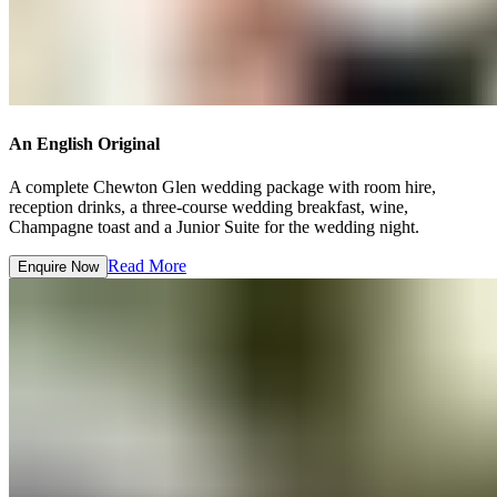
An English Original​​​​‌ ‍ ​‍​‍‌‍ ‌ ​‍‌‍‍‌‌‍‌ ‌‍‍‌‌‍ ‍​‍​‍​ ‍‍​‍​‍‌ ​ ‌‍​‌‌‍ ‍‌‍‍‌‌ ‌​‌ ‍‌​‍ ‍‌‍‍‌‌‍ ​‍​‍​‍ ​​‍​‍‌‍‍​‌ ​‍‌‍‌‌‌‍‌‍​‍​‍​ ‍‍​‍​‍‌‍‍​‌ ‌​‌ ‌​‌ ​​‌ ​ ​ ‍‍​‍ ​‍ ‌‍ ​​‍ ‌‌‍​‌‌‍ ‍‌‍‌​​‍ ‌‌ ​‍​‍ ‌‌‍‍​‌‍ ‌ ‌​‌‍‌‌‌‍ ​‌ ​ ​‍ ‌‌ ​ ‌ ‌​‌ ‌‌‌‍‌​‌‍‍‌‌‍ ​‍ ‍‌ ‌‍‌‍‌‌‌ ​‍‌‍​ ‌‍‌‌‌‍ ​​‍ ‍‌‍​‌‌ ​​‌ ​​​‍ ‌‍‍‌‌‍ ‍‌ ‌​‌‍‌‌‌‍ ‍‌ ‌​​‍ ‌‍‌‌‌‍‌​‌‍‍‌‌ ‌​​‍ ‌‍ ‌‌‍ ‌‍‌​‌‍‌‌​ ‌‌ ​​‌ ​‍‌‍‌‌‌ ​ ‌‍‌‌‌‍ ‍‌ ‌​‌‍​‌‌ ‌​‌‍‍‌‌‍ ‌‍ ‍​ ‍ ‌‍‍‌‌‍‌​​ ‌​ ​‍​ ‍‌​ ‌​‌‍‌​​ ‌‌​ ‌‌‌‍‌‍​ ‌​​‍ ‌‌‍​‍‌‍‌‌​ ‌‌‌‍‌‌​‍ ‌​ ‌​​ ​​‌‍​‌​ ​‌​‍ ‌‌‍​‌​ ‌ ​ ‍‌​ ‌ ​‍ ‌‌‍‌‍​ ‌ ​ ​ ‌‍​‍‌‍‌‍‌‍‌​‌‍​ ‌‍‌‌​ ‌ ‌‍​‍‌‍‌‌​ ​​​ ‍ ‌ ‌​‌ ‍‌‌ ​​‌‍‌‌​ ‌‌‍‍​‌‍ ‌ ‌​‌‍‌‌‌‍ ​‌‌​ ‌‍‍‌‌ ‌​‌‍‌‌‌‌​​‌‍​‌‌‍‌ ‌‍‌‌​ ‍ ‌ ​​‌‍​‌‌ ‌​‌‍‍​​ ‌‌ ​​‌‍​‌‌‍‌ ‌‍‌‌‌​​‍‌ ‌‌‌‍‍‌‌‍ ​‌‍‌​‌‍‌‌‌ ​‍​‍‌‌​ ‌‌‌​​‍‌‌ ‌‍‍ ‌‍‌‌‌ ‍‌​‍‌‌​ ​ ‌​‌​​‍‌‌​ ​ ‌​‌​​‍‌‌​ ​‍​ ​‍‌‍​‍​ ​ ‌‍‌‍​ ​‌​ ‌‍​ ‍‌‌‍‌‍​ ‍​‌‍‌‍‌‍‌‍‌‍‌‌​ ​‍​‍‌‌​ ​‍​ ​‍​‍‌‌​ ‌‌‌​‌​​‍ ‍‌‍​ ‌‍ ‌‍ ‍‌ ‌​‌‍‌‌‌‍ ‍‌ ‌​​‍‌‌​ ‌‌‌​​‍‌‌ ‌‍‍ ‌‍‌‌‌ ‍‌​‍‌‌​ ​ ‌​‌​​‍‌‌​ ​ ‌​‌​​‍‌‌​ ​‍​ ​‍​ ​​‌‍​‍‌‍​‍‌‍‌‌​ ‌ ‌‍‌‍‌‍​ ‌‍​‌​ ‌‍​ ​‌​ ​​​ ‍​​‍‌‌​ ​‍​ ​‍​‍‌‌​ ‌‌‌​‌​​‍ ‍‌ ‌​‌‍‍‌‌ ‌​‌‍ ​‌‍‌‌​ ‌‍​‍‌‍​‌‌ ​ ‌‍‌‌‌‌‌‌‌ ​‍‌‍ ​​ ‌‌‍‍​‌ ‌​‌ ‌​‌ ​​‌ ​ ​‍‌‌​ ​ ‌​​‌​‍‌‌​ ​‍‌​‌‍​‍‌‌​ ​‍‌​‌‍‌‍ ​​‍ ‌‌‍​‌‌‍ ‍‌‍‌​​‍ ‌‌ ​‍​‍ ‌‌‍‍​‌‍ ‌ ‌​‌‍‌‌‌‍ ​‌ ​ ​‍ ‌‌ ​ ‌ ‌​‌ ‌‌‌‍‌​‌‍‍‌‌‍ ​‍ ‍‌ ‌‍‌‍‌‌‌ ​‍‌‍​ ‌‍‌‌‌‍ ​​‍ ‍‌‍​‌‌ ​​‌ ​​​‍‌‍‌‍‍‌‌‍‌​​ ‌​ ​‍​ ‍‌​ ‌​‌‍‌​​ ‌‌​ ‌‌‌‍‌‍​ ‌​​‍ ‌‌‍​‍‌‍‌‌​ ‌‌‌‍‌‌​‍ ‌​ ‌​​ ​​‌‍​‌​ ​‌​‍ ‌‌‍​‌​ ‌ ​ ‍‌​ ‌ ​‍ ‌‌‍‌‍​ ‌ ​ ​ ‌‍​‍‌‍‌‍‌‍‌​‌‍​ ‌‍‌‌​ ‌ ‌‍​‍‌‍‌‌​ ​​​‍‌‍‌ ‌​‌ ‍‌‌ ​​‌‍‌‌​ ‌‌‍‍​‌‍ ‌ ‌​‌‍‌‌‌‍ ​‌‌​ ‌‍‍‌‌ ‌​‌‍‌‌‌‌​​‌‍​‌‌‍‌ ‌‍‌‌​‍‌‍‌ ​​‌‍​‌‌ ‌​‌‍‍​​ ‌‌ ​​‌‍​‌‌‍‌ ‌‍‌‌‌​​‍‌ ‌‌‌‍‍‌‌‍ ​‌‍‌​‌‍‌‌‌ ​‍​‍‌‌​ ‌‌‌​​‍‌‌ ‌‍‍ ‌‍‌‌‌ ‍‌​‍‌‌​ ​ ‌​‌​​‍‌‌​ ​ ‌​‌​​‍‌‌​ ​‍​ ​‍‌‍​‍​ ​ ‌‍‌‍​ ​‌​ ‌‍​ ‍‌‌‍‌‍​ ‍​‌‍‌‍‌‍‌‍‌‍‌‌​ ​‍​‍‌‌​ ​‍​ ​‍​‍‌‌​ ‌‌‌​‌​​‍ ‍‌‍​ ‌‍ ‌‍ ‍‌ ‌​‌‍‌‌‌‍ ‍‌ ‌​​‍‌‌​ ‌‌‌​​‍‌‌ ‌‍‍ ‌‍‌‌‌ ‍‌​‍‌‌​ ​ ‌​‌​​‍‌‌​ ​ ‌​‌​​‍‌‌​ ​‍​ ​‍​ ​​‌‍​‍‌‍​‍‌‍‌‌​ ‌ ‌‍‌‍‌‍​ ‌‍​‌​ ‌‍​ ​‌​ ​​​ ‍​​‍‌‌​ ​‍​ ​‍​‍‌‌​ ‌‌‌​‌​​‍ ‍‌ ‌​‌‍‍‌‌ ‌​‌‍ ​‌‍‌‌​‍‌‍‌ ​​‌‍‌‌‌ ​‍‌ ​ ‌ ​​‌‍‌‌‌‍​ ‌ ‌​‌‍‍‌‌ ‌‍‌‍‌‌​ ‌‌ ​​‌ ‌‌‌‍​‍‌‍ ​‌‍‍‌‌ ​ ‌‍‍​‌‍‌‌‌‍‌​​‍​‍‌ ‌
A complete Chewton Glen wedding package with room hire,
reception drinks, a three-course wedding breakfast, wine,
Champagne toast and a Junior Suite for the wedding night. ​​​​‌ ‍ ​‍​‍‌‍ ‌ ​‍‌‍‍‌‌‍‌ ‌‍‍‌‌‍ ‍​‍​‍​ ‍‍​‍​‍‌ ​ ‌‍​‌‌‍ ‍‌‍‍‌‌ ‌​‌ ‍‌​‍ ‍‌‍‍‌‌‍ ​‍​‍​‍ ​​‍​‍‌‍‍​‌ ​‍‌‍‌‌‌‍‌‍​‍​‍​ ‍‍​‍​‍‌‍‍​‌ ‌​‌ ‌​‌ ​​‌ ​ ​ ‍‍​‍ ​‍ ‌‍ ​​‍ ‌‌‍​‌‌‍ ‍‌‍‌​​‍ ‌‌ ​‍​‍ ‌‌‍‍​‌‍ ‌ ‌​‌‍‌‌‌‍ ​‌ ​ ​‍ ‌‌ ​ ‌ ‌​‌ ‌‌‌‍‌​‌‍‍‌‌‍ ​‍ ‍‌ ‌‍‌‍‌‌‌ ​‍‌‍​ ‌‍‌‌‌‍ ​​‍ ‍‌‍​‌‌ ​​‌ ​​​‍ ‌‍‍‌‌‍ ‍‌ ‌​‌‍‌‌‌‍ ‍‌ ‌​​‍ ‌‍‌‌‌‍‌​‌‍‍‌‌ ‌​​‍ ‌‍ ‌‌‍ ‌‍‌​‌‍‌‌​ ‌‌ ​​‌ ​‍‌‍‌‌‌ ​ ‌‍‌‌‌‍ ‍‌ ‌​‌‍​‌‌ ‌​‌‍‍‌‌‍ ‌‍ ‍​ ‍ ‌‍‍‌‌‍‌​​ ‌​ ​‍​ ‍‌​ ‌​‌‍‌​​ ‌‌​ ‌‌‌‍‌‍​ ‌​​‍ ‌‌‍​‍‌‍‌‌​ ‌‌‌‍‌‌​‍ ‌​ ‌​​ ​​‌‍​‌​ ​‌​‍ ‌‌‍​‌​ ‌ ​ ‍‌​ ‌ ​‍ ‌‌‍‌‍​ ‌ ​ ​ ‌‍​‍‌‍‌‍‌‍‌​‌‍​ ‌‍‌‌​ ‌ ‌‍​‍‌‍‌‌​ ​​​ ‍ ‌ ‌​‌ ‍‌‌ ​​‌‍‌‌​ ‌‌‍‍​‌‍ ‌ ‌​‌‍‌‌‌‍ ​‌‌​ ‌‍‍‌‌ ‌​‌‍‌‌‌‌​​‌‍​‌‌‍‌ ‌‍‌‌​ ‍ ‌ ​​‌‍​‌‌ ‌​‌‍‍​​ ‌‌ ​​‌‍​‌‌‍‌ ‌‍‌‌‌​​‍‌ ‌‌‌‍‍‌‌‍ ​‌‍‌​‌‍‌‌‌ ​‍​‍‌‌​ ‌‌‌​​‍‌‌ ‌‍‍ ‌‍‌‌‌ ‍‌​‍‌‌​ ​ ‌​‌​​‍‌‌​ ​ ‌​‌​​‍‌‌​ ​‍​ ​‍‌‍​‍​ ​ ‌‍‌‍​ ​‌​ ‌‍​ ‍‌‌‍‌‍​ ‍​‌‍‌‍‌‍‌‍‌‍‌‌​ ​‍​‍‌‌​ ​‍​ ​‍​‍‌‌​ ‌‌‌​‌​​‍ ‍‌‍​ ‌‍ ‌‍ ‍‌ ‌​‌‍‌‌‌‍ ‍‌ ‌​​‍‌‌​ ‌‌‌​​‍‌‌ ‌‍‍ ‌‍‌‌‌ ‍‌​‍‌‌​ ​ ‌​‌​​‍‌‌​ ​ ‌​‌​​‍‌‌​ ​‍​ ​‍​ ​​‌‍​‍‌‍​‍‌‍‌‌​ ‌ ‌‍‌‍‌‍​ ‌‍​‌​ ‌‍​ ​‌​ ​​​ ‍​​‍‌‌​ ​‍​ ​‍​‍‌‌​ ‌‌‌​‌​​‍ ‍‌‍‌‌‌ ‍​‌‍​ ‌‍‌‌‌ ​‍‌ ​​‌ ‌​​ ‌‍​‍‌‍​‌‌ ​ ‌‍‌‌‌‌‌‌‌ ​‍‌‍ ​​ ‌‌‍‍​‌ ‌​‌ ‌​‌ ​​‌ ​ ​‍‌‌​ ​ ‌​​‌​‍‌‌​ ​‍‌​‌‍​‍‌‌​ ​‍‌​‌‍‌‍ ​​‍ ‌‌‍​‌‌‍ ‍‌‍‌​​‍ ‌‌ ​‍​‍ ‌‌‍‍​‌‍ ‌ ‌​‌‍‌‌‌‍ ​‌ ​ ​‍ ‌‌ ​ ‌ ‌​‌ ‌‌‌‍‌​‌‍‍‌‌‍ ​‍ ‍‌ ‌‍‌‍‌‌‌ ​‍‌‍​ ‌‍‌‌‌‍ ​​‍ ‍‌‍​‌‌ ​​‌ ​​​‍‌‍‌‍‍‌‌‍‌​​ ‌​ ​‍​ ‍‌​ ‌​‌‍‌​​ ‌‌​ ‌‌‌‍‌‍​ ‌​​‍ ‌‌‍​‍‌‍‌‌​ ‌‌‌‍‌‌​‍ ‌​ ‌​​ ​​‌‍​‌​ ​‌​‍ ‌‌‍​‌​ ‌ ​ ‍‌​ ‌ ​‍ ‌‌‍‌‍​ ‌ ​ ​ ‌‍​‍‌‍‌‍‌‍‌​‌‍​ ‌‍‌‌​ ‌ ‌‍​‍‌‍‌‌​ ​​​‍‌‍‌ ‌​‌ ‍‌‌ ​​‌‍‌‌​ ‌‌‍‍​‌‍ ‌ ‌​‌‍‌‌‌‍ ​‌‌​ ‌‍‍‌‌ ‌​‌‍‌‌‌‌​​‌‍​‌‌‍‌ ‌‍‌‌​‍‌‍‌ ​​‌‍​‌‌ ‌​‌‍‍​​ ‌‌ ​​‌‍​‌‌‍‌ ‌‍‌‌‌​​‍‌ ‌‌‌‍‍‌‌‍ ​‌‍‌​‌‍‌‌‌ ​‍​‍‌‌​ ‌‌‌​​‍‌‌ ‌‍‍ ‌‍‌‌‌ ‍‌​‍‌‌​ ​ ‌​‌​​‍‌‌​ ​ ‌​‌​​‍‌‌​ ​‍​ ​‍‌‍​‍​ ​ ‌‍‌‍​ ​‌​ ‌‍​ ‍‌‌‍‌‍​ ‍​‌‍‌‍‌‍‌‍‌‍‌‌​ ​‍​‍‌‌​ ​‍​ ​‍​‍‌‌​ ‌‌‌​‌​​‍ ‍‌‍​ ‌‍ ‌‍ ‍‌ ‌​‌‍‌‌‌‍ ‍‌ ‌​​‍‌‌​ ‌‌‌​​‍‌‌ ‌‍‍ ‌‍‌‌‌ ‍‌​‍‌‌​ ​ ‌​‌​​‍‌‌​ ​ ‌​‌​​‍‌‌​ ​‍​ ​‍​ ​​‌‍​‍‌‍​‍‌‍‌‌​ ‌ ‌‍‌‍‌‍​ ‌‍​‌​ ‌‍​ ​‌​ ​​​ ‍​​‍‌‌​ ​‍​ ​‍​‍‌‌​ ‌‌‌​‌​​‍ ‍‌‍‌‌‌ ‍​‌‍​ ‌‍‌‌‌ ​‍‌ ​​‌ ‌​​‍‌‍‌ ​​‌‍‌‌‌ ​‍‌ ​ ‌ ​​‌‍‌‌‌‍​ ‌ ‌​‌‍‍‌‌ ‌‍‌‍‌‌​ ‌‌ ​​‌ ‌‌‌‍​‍‌‍ ​‌‍‍‌‌ ​ ‌‍‍​‌‍‌‌‌‍‌​​‍​‍‌ ‌
Read More​​​​‌ ‍ ​‍​‍‌‍ ‌ ​‍‌‍‍‌‌‍‌ ‌‍‍‌‌‍ ‍​‍​‍​ ‍‍​‍​‍‌ ​ ‌‍​‌‌‍ ‍‌‍‍‌‌ ‌​‌ ‍‌​‍ ‍‌‍‍‌‌‍ ​‍​‍​‍ ​​‍​‍‌‍‍​‌ ​‍‌‍‌‌‌‍‌‍​‍​‍​ ‍‍​‍​‍‌‍‍​‌ ‌​‌ ‌​‌ ​​‌ ​ ​ ‍‍​‍ ​‍ ‌‍ ​​‍ ‌‌‍​‌‌‍ ‍‌‍‌​​‍ ‌‌ ​‍​‍ ‌‌‍‍​‌‍ ‌ ‌​‌‍‌‌‌‍ ​‌ ​ ​‍ ‌‌ ​ ‌ ‌​‌ ‌‌‌‍‌​‌‍‍‌‌‍ ​‍ ‍‌ ‌‍‌‍‌‌‌ ​‍‌‍​ ‌‍‌‌‌‍ ​​‍ ‍‌‍​‌‌ ​​‌ ​​​‍ ‌‍‍‌‌‍ ‍‌ ‌​‌‍‌‌‌‍ ‍‌ ‌​​‍ ‌‍‌‌‌‍‌​‌‍‍‌‌ ‌​​‍ ‌‍ ‌‌‍ ‌‍‌​‌‍‌‌​ ‌‌ ​​‌ ​‍‌‍‌‌‌ ​ ‌‍‌‌‌‍ ‍‌ ‌​‌‍​‌‌ ‌​‌‍‍‌‌‍ ‌‍ ‍​ ‍ ‌‍‍‌‌‍‌​​ ‌​ ​‍​ ‍‌​ ‌​‌‍‌​​ ‌‌​ ‌‌‌‍‌‍​ ‌​​‍ ‌‌‍​‍‌‍‌‌​ ‌‌‌‍‌‌​‍ ‌​ ‌​​ ​​‌‍​‌​ ​‌​‍ ‌‌‍​‌​ ‌ ​ ‍‌​ ‌ ​‍ ‌‌‍‌‍​ ‌ ​ ​ ‌‍​‍‌‍‌‍‌‍‌​‌‍​ ‌‍‌‌​ ‌ ‌‍​‍‌‍‌‌​ ​​​ ‍ ‌ ‌​‌ ‍‌‌ ​​‌‍‌‌​ ‌‌‍‍​‌‍ ‌ ‌​‌‍‌‌‌‍ ​‌‌​ ‌‍‍‌‌ ‌​‌‍‌‌‌‌​​‌‍​‌‌‍‌ ‌‍‌‌​ ‍ ‌ ​​‌‍​‌‌ ‌​‌‍‍​​ ‌‌ ​​‌‍​‌‌‍‌ ‌‍‌‌‌​​‍‌ ‌‌‌‍‍‌‌‍ ​‌‍‌​‌‍‌‌‌ ​‍​‍‌‌​ ‌‌‌​​‍‌‌ ‌‍‍ ‌‍‌‌‌ ‍‌​‍‌‌​ ​ ‌​‌​​‍‌‌​ ​ ‌​‌​​‍‌‌​ ​‍​ ​‍‌‍​‍​ ​ ‌‍‌‍​ ​‌​ ‌‍​ ‍‌‌‍‌‍​ ‍​‌‍‌‍‌‍‌‍‌‍‌‌​ ​‍​‍‌‌​ ​‍​ ​‍​‍‌‌​ ‌‌‌​‌​​‍ ‍‌‍​ ‌‍ ‌‍ ‍‌ ‌​‌‍‌‌‌‍ ‍‌ ‌​​‍‌‌​ ‌‌‌​​‍‌‌ ‌‍‍ ‌‍‌‌‌ ‍‌​‍‌‌​ ​ ‌​‌​​‍‌‌​ ​ ‌​‌​​‍‌‌​ ​‍​ ​‍​ ​​‌‍​‍‌‍​‍‌‍‌‌​ ‌ ‌‍‌‍‌‍​ ‌‍​‌​ ‌‍​ ​‌​ ​​​ ‍​​‍‌‌​ ​‍​ ​‍​‍‌‌​ ‌‌‌​‌​​‍ ‍‌ ​ ‌‍‌‌‌‍​ ‌‍ ‌‍ ‍‌‍‌​‌‍​‌‌ ​‍‌ ‍‌‌​​ ‌ ‌​‌‍​‌​‍ ‍‌‍ ​‌‍​‌‌‍​‍‌‍‌‌‌‍ ​​ ‌‍​‍‌‍​‌‌ ​ ‌‍‌‌‌‌‌‌‌ ​‍‌‍ ​​ ‌‌‍‍​‌ ‌​‌ ‌​‌ ​​‌ ​ ​‍‌‌​ ​ ‌​​‌​‍‌‌​ ​‍‌​‌‍​‍‌‌​ ​‍‌​‌‍‌‍ ​​‍ ‌‌‍​‌‌‍ ‍‌‍‌​​‍ ‌‌ ​‍​‍ ‌‌‍‍​‌‍ ‌ ‌​‌‍‌‌‌‍ ​‌ ​ ​‍ ‌‌ ​ ‌ ‌​‌ ‌‌‌‍‌​‌‍‍‌‌‍ ​‍ ‍‌ ‌‍‌‍‌‌‌ ​‍‌‍​ ‌‍‌‌‌‍ ​​‍ ‍‌‍​‌‌ ​​‌ ​​​‍‌‍‌‍‍‌‌‍‌​​ ‌​ ​‍​ ‍‌​ ‌​‌‍‌​​ ‌‌​ ‌‌‌‍‌‍​ ‌​​‍ ‌‌‍​‍‌‍‌‌​ ‌‌‌‍‌‌​‍ ‌​ ‌​​ ​​‌‍​‌​ ​‌​‍ ‌‌‍​‌​ ‌ ​ ‍‌​ ‌ ​‍ ‌‌‍‌‍​ ‌ ​ ​ ‌‍​‍‌‍‌‍‌‍‌​‌‍​ ‌‍‌‌​ ‌ ‌‍​‍‌‍‌‌​ ​​​‍‌‍‌ ‌​‌ ‍‌‌ ​​‌‍‌‌​ ‌‌‍‍​‌‍ ‌ ‌​‌‍‌‌‌‍ ​‌‌​ ‌‍‍‌‌ ‌​‌‍‌‌‌‌​​‌‍​‌‌‍‌ ‌‍‌‌​‍‌‍‌ ​​‌‍​‌‌ ‌​‌‍‍​​ ‌‌ ​​‌‍​‌‌‍‌ ‌‍‌‌‌​​‍‌ ‌‌‌‍‍‌‌‍ ​‌‍‌​‌‍‌‌‌ ​‍​‍‌‌​ ‌‌‌​​‍‌‌ ‌‍‍ ‌‍‌‌‌ ‍‌​‍‌‌​ ​ ‌​‌​​‍‌‌​ ​ ‌​‌​​‍‌‌​ ​‍​ ​‍‌‍​‍​ ​ ‌‍‌‍​ ​‌​ ‌‍​ ‍‌‌‍‌‍​ ‍​‌‍‌‍‌‍‌‍‌‍‌‌​ ​‍​‍‌‌​ ​‍​ ​‍​‍‌‌​ ‌‌‌​‌​​‍ ‍‌‍​ ‌‍ ‌‍ ‍‌ ‌​‌‍‌‌‌‍ ‍‌ ‌​​‍‌‌​ ‌‌‌​​‍‌‌ ‌‍‍ ‌‍‌‌‌ ‍‌​‍‌‌​ ​ ‌​‌​​‍‌‌​ ​ ‌​‌​​‍‌‌​ ​‍​ ​‍​ ​​‌‍​‍‌‍​‍‌‍‌‌​ ‌ ‌‍‌‍‌‍​ ‌‍​‌​ ‌‍​ ​‌​ ​​​ ‍​​‍‌‌​ ​‍​ ​‍​‍‌‌​ ‌‌‌​‌​​‍ ‍‌ ​ ‌‍‌‌‌‍​ ‌‍ ‌‍ ‍‌‍‌​‌‍​‌‌ ​‍‌ ‍‌‌​​ ‌ ‌​‌‍​‌​‍ ‍‌‍ ​‌‍​‌‌‍​‍‌‍‌‌‌‍ ​​‍‌‍‌ ​​‌‍‌‌‌ ​‍‌ ​ ‌ ​​‌‍‌‌‌‍​ ‌ ‌​‌‍‍‌‌ ‌‍‌‍‌‌​ ‌‌ ​​‌ ‌‌‌‍​‍‌‍ ​‌‍‍‌‌ ​ ‌‍‍​‌‍‌‌‌‍‌​​‍​‍‌ ‌
Enquire Now​​​​‌ ‍ ​‍​‍‌‍ ‌ ​‍‌‍‍‌‌‍‌ ‌‍‍‌‌‍ ‍​‍​‍​ ‍‍​‍​‍‌ ​ ‌‍​‌‌‍ ‍‌‍‍‌‌ ‌​‌ ‍‌​‍ ‍‌‍‍‌‌‍ ​‍​‍​‍ ​​‍​‍‌‍‍​‌ ​‍‌‍‌‌‌‍‌‍​‍​‍​ ‍‍​‍​‍‌‍‍​‌ ‌​‌ ‌​‌ ​​‌ ​ ​ ‍‍​‍ ​‍ ‌‍ ​​‍ ‌‌‍​‌‌‍ ‍‌‍‌​​‍ ‌‌ ​‍​‍ ‌‌‍‍​‌‍ ‌ ‌​‌‍‌‌‌‍ ​‌ ​ ​‍ ‌‌ ​ ‌ ‌​‌ ‌‌‌‍‌​‌‍‍‌‌‍ ​‍ ‍‌ ‌‍‌‍‌‌‌ ​‍‌‍​ ‌‍‌‌‌‍ ​​‍ ‍‌‍​‌‌ ​​‌ ​​​‍ ‌‍‍‌‌‍ ‍‌ ‌​‌‍‌‌‌‍ ‍‌ ‌​​‍ ‌‍‌‌‌‍‌​‌‍‍‌‌ ‌​​‍ ‌‍ ‌‌‍ ‌‍‌​‌‍‌‌​ ‌‌ ​​‌ ​‍‌‍‌‌‌ ​ ‌‍‌‌‌‍ ‍‌ ‌​‌‍​‌‌ ‌​‌‍‍‌‌‍ ‌‍ ‍​ ‍ ‌‍‍‌‌‍‌​​ ‌​ ​‍​ ‍‌​ ‌​‌‍‌​​ ‌‌​ ‌‌‌‍‌‍​ ‌​​‍ ‌‌‍​‍‌‍‌‌​ ‌‌‌‍‌‌​‍ ‌​ ‌​​ ​​‌‍​‌​ ​‌​‍ ‌‌‍​‌​ ‌ ​ ‍‌​ ‌ ​‍ ‌‌‍‌‍​ ‌ ​ ​ ‌‍​‍‌‍‌‍‌‍‌​‌‍​ ‌‍‌‌​ ‌ ‌‍​‍‌‍‌‌​ ​​​ ‍ ‌ ‌​‌ ‍‌‌ ​​‌‍‌‌​ ‌‌‍‍​‌‍ ‌ ‌​‌‍‌‌‌‍ ​‌‌​ ‌‍‍‌‌ ‌​‌‍‌‌‌‌​​‌‍​‌‌‍‌ ‌‍‌‌​ ‍ ‌ ​​‌‍​‌‌ ‌​‌‍‍​​ ‌‌ ​​‌‍​‌‌‍‌ ‌‍‌‌‌​​‍‌ ‌‌‌‍‍‌‌‍ ​‌‍‌​‌‍‌‌‌ ​‍​‍‌‌​ ‌‌‌​​‍‌‌ ‌‍‍ ‌‍‌‌‌ ‍‌​‍‌‌​ ​ ‌​‌​​‍‌‌​ ​ ‌​‌​​‍‌‌​ ​‍​ ​‍‌‍​‍​ ​ ‌‍‌‍​ ​‌​ ‌‍​ ‍‌‌‍‌‍​ ‍​‌‍‌‍‌‍‌‍‌‍‌‌​ ​‍​‍‌‌​ ​‍​ ​‍​‍‌‌​ ‌‌‌​‌​​‍ ‍‌‍​ ‌‍ ‌‍ ‍‌ ‌​‌‍‌‌‌‍ ‍‌ ‌​​‍‌‌​ ‌‌‌​​‍‌‌ ‌‍‍ ‌‍‌‌‌ ‍‌​‍‌‌​ ​ ‌​‌​​‍‌‌​ ​ ‌​‌​​‍‌‌​ ​‍​ ​‍​ ​​‌‍​‍‌‍​‍‌‍‌‌​ ‌ ‌‍‌‍‌‍​ ‌‍​‌​ ‌‍​ ​‌​ ​​​ ‍​​‍‌‌​ ​‍​ ​‍​‍‌‌​ ‌‌‌​‌​​‍ ‍‌ ​​‌ ​‍‌‍‍‌‌‍ ‌‌‍​‌‌ ​‍‌ ‍‌‌​​ ‌ ‌​‌‍​‌​‍ ‍‌‍ ​‌‍​‌‌‍​‍‌‍‌‌‌‍ ​​ ‌‍​‍‌‍​‌‌ ​ ‌‍‌‌‌‌‌‌‌ ​‍‌‍ ​​ ‌‌‍‍​‌ ‌​‌ ‌​‌ ​​‌ ​ ​‍‌‌​ ​ ‌​​‌​‍‌‌​ ​‍‌​‌‍​‍‌‌​ ​‍‌​‌‍‌‍ ​​‍ ‌‌‍​‌‌‍ ‍‌‍‌​​‍ ‌‌ ​‍​‍ ‌‌‍‍​‌‍ ‌ ‌​‌‍‌‌‌‍ ​‌ ​ ​‍ ‌‌ ​ ‌ ‌​‌ ‌‌‌‍‌​‌‍‍‌‌‍ ​‍ ‍‌ ‌‍‌‍‌‌‌ ​‍‌‍​ ‌‍‌‌‌‍ ​​‍ ‍‌‍​‌‌ ​​‌ ​​​‍‌‍‌‍‍‌‌‍‌​​ ‌​ ​‍​ ‍‌​ ‌​‌‍‌​​ ‌‌​ ‌‌‌‍‌‍​ ‌​​‍ ‌‌‍​‍‌‍‌‌​ ‌‌‌‍‌‌​‍ ‌​ ‌​​ ​​‌‍​‌​ ​‌​‍ ‌‌‍​‌​ ‌ ​ ‍‌​ ‌ ​‍ ‌‌‍‌‍​ ‌ ​ ​ ‌‍​‍‌‍‌‍‌‍‌​‌‍​ ‌‍‌‌​ ‌ ‌‍​‍‌‍‌‌​ ​​​‍‌‍‌ ‌​‌ ‍‌‌ ​​‌‍‌‌​ ‌‌‍‍​‌‍ ‌ ‌​‌‍‌‌‌‍ ​‌‌​ ‌‍‍‌‌ ‌​‌‍‌‌‌‌​​‌‍​‌‌‍‌ ‌‍‌‌​‍‌‍‌ ​​‌‍​‌‌ ‌​‌‍‍​​ ‌‌ ​​‌‍​‌‌‍‌ ‌‍‌‌‌​​‍‌ ‌‌‌‍‍‌‌‍ ​‌‍‌​‌‍‌‌‌ ​‍​‍‌‌​ ‌‌‌​​‍‌‌ ‌‍‍ ‌‍‌‌‌ ‍‌​‍‌‌​ ​ ‌​‌​​‍‌‌​ ​ ‌​‌​​‍‌‌​ ​‍​ ​‍‌‍​‍​ ​ ‌‍‌‍​ ​‌​ ‌‍​ ‍‌‌‍‌‍​ ‍​‌‍‌‍‌‍‌‍‌‍‌‌​ ​‍​‍‌‌​ ​‍​ ​‍​‍‌‌​ ‌‌‌​‌​​‍ ‍‌‍​ ‌‍ ‌‍ ‍‌ ‌​‌‍‌‌‌‍ ‍‌ ‌​​‍‌‌​ ‌‌‌​​‍‌‌ ‌‍‍ ‌‍‌‌‌ ‍‌​‍‌‌​ ​ ‌​‌​​‍‌‌​ ​ ‌​‌​​‍‌‌​ ​‍​ ​‍​ ​​‌‍​‍‌‍​‍‌‍‌‌​ ‌ ‌‍‌‍‌‍​ ‌‍​‌​ ‌‍​ ​‌​ ​​​ ‍​​‍‌‌​ ​‍​ ​‍​‍‌‌​ ‌‌‌​‌​​‍ ‍‌ ​​‌ ​‍‌‍‍‌‌‍ ‌‌‍​‌‌ ​‍‌ ‍‌‌​​ ‌ ‌​‌‍​‌​‍ ‍‌‍ ​‌‍​‌‌‍​‍‌‍‌‌‌‍ ​​‍‌‍‌ ​​‌‍‌‌‌ ​‍‌ ​ ‌ ​​‌‍‌‌‌‍​ ‌ ‌​‌‍‍‌‌ ‌‍‌‍‌‌​ ‌‌ ​​‌ ‌‌‌‍​‍‌‍ ​‌‍‍‌‌ ​ ‌‍‍​‌‍‌‌‌‍‌​​‍​‍‌ ‌