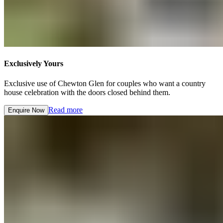
Exclusively Yours​​​​‌ ‍ ​‍​‍‌‍ ‌ ​‍‌‍‍‌‌‍‌ ‌‍‍‌‌‍ ‍​‍​‍​ ‍‍​‍​‍‌ ​ ‌‍​‌‌‍ ‍‌‍‍‌‌ ‌​‌ ‍‌​‍ ‍‌‍‍‌‌‍ ​‍​‍​‍ ​​‍​‍‌‍‍​‌ ​‍‌‍‌‌‌‍‌‍​‍​‍​ ‍‍​‍​‍‌‍‍​‌ ‌​‌ ‌​‌ ​​‌ ​ ​ ‍‍​‍ ​‍ ‌‍ ​​‍ ‌‌‍​‌‌‍ ‍‌‍‌​​‍ ‌‌ ​‍​‍ ‌‌‍‍​‌‍ ‌ ‌​‌‍‌‌‌‍ ​‌ ​ ​‍ ‌‌ ​ ‌ ‌​‌ ‌‌‌‍‌​‌‍‍‌‌‍ ​‍ ‍‌ ‌‍‌‍‌‌‌ ​‍‌‍​ ‌‍‌‌‌‍ ​​‍ ‍‌‍​‌‌ ​​‌ ​​​‍ ‌‍‍‌‌‍ ‍‌ ‌​‌‍‌‌‌‍ ‍‌ ‌​​‍ ‌‍‌‌‌‍‌​‌‍‍‌‌ ‌​​‍ ‌‍ ‌‌‍ ‌‍‌​‌‍‌‌​ ‌‌ ​​‌ ​‍‌‍‌‌‌ ​ ‌‍‌‌‌‍ ‍‌ ‌​‌‍​‌‌ ‌​‌‍‍‌‌‍ ‌‍ ‍​ ‍ ‌‍‍‌‌‍‌​​ ‌​ ​‍​ ‍‌​ ‌​‌‍‌​​ ‌‌​ ‌‌‌‍‌‍​ ‌​​‍ ‌‌‍​‍‌‍‌‌​ ‌‌‌‍‌‌​‍ ‌​ ‌​​ ​​‌‍​‌​ ​‌​‍ ‌‌‍​‌​ ‌ ​ ‍‌​ ‌ ​‍ ‌‌‍‌‍​ ‌ ​ ​ ‌‍​‍‌‍‌‍‌‍‌​‌‍​ ‌‍‌‌​ ‌ ‌‍​‍‌‍‌‌​ ​​​ ‍ ‌ ‌​‌ ‍‌‌ ​​‌‍‌‌​ ‌‌‍‍​‌‍ ‌ ‌​‌‍‌‌‌‍ ​‌‌​ ‌‍‍‌‌ ‌​‌‍‌‌‌‌​​‌‍​‌‌‍‌ ‌‍‌‌​ ‍ ‌ ​​‌‍​‌‌ ‌​‌‍‍​​ ‌‌ ​​‌‍​‌‌‍‌ ‌‍‌‌‌​​‍‌ ‌‌‌‍‍‌‌‍ ​‌‍‌​‌‍‌‌‌ ​‍​‍‌‌​ ‌‌‌​​‍‌‌ ‌‍‍ ‌‍‌‌‌ ‍‌​‍‌‌​ ​ ‌​‌​​‍‌‌​ ​ ‌​‌​​‍‌‌​ ​‍​ ​‍‌‍​‍​ ​ ‌‍‌‍​ ​‌​ ‌‍​ ‍‌‌‍‌‍​ ‍​‌‍‌‍‌‍‌‍‌‍‌‌​ ​‍​‍‌‌​ ​‍​ ​‍​‍‌‌​ ‌‌‌​‌​​‍ ‍‌‍​ ‌‍ ‌‍ ‍‌ ‌​‌‍‌‌‌‍ ‍‌ ‌​​‍‌‌​ ‌‌‌​​‍‌‌ ‌‍‍ ‌‍‌‌‌ ‍‌​‍‌‌​ ​ ‌​‌​​‍‌‌​ ​ ‌​‌​​‍‌‌​ ​‍​ ​‍​ ‌​​ ​‍​ ‍‌‌‍​‍‌‍​‌​ ‌‌​ ​‌​ ‌​‌‍​‍‌‍​ ‌‍​‌​ ​‍​‍‌‌​ ​‍​ ​‍​‍‌‌​ ‌‌‌​‌​​‍ ‍‌ ‌​‌‍‍‌‌ ‌​‌‍ ​‌‍‌‌​ ‌‍​‍‌‍​‌‌ ​ ‌‍‌‌‌‌‌‌‌ ​‍‌‍ ​​ ‌‌‍‍​‌ ‌​‌ ‌​‌ ​​‌ ​ ​‍‌‌​ ​ ‌​​‌​‍‌‌​ ​‍‌​‌‍​‍‌‌​ ​‍‌​‌‍‌‍ ​​‍ ‌‌‍​‌‌‍ ‍‌‍‌​​‍ ‌‌ ​‍​‍ ‌‌‍‍​‌‍ ‌ ‌​‌‍‌‌‌‍ ​‌ ​ ​‍ ‌‌ ​ ‌ ‌​‌ ‌‌‌‍‌​‌‍‍‌‌‍ ​‍ ‍‌ ‌‍‌‍‌‌‌ ​‍‌‍​ ‌‍‌‌‌‍ ​​‍ ‍‌‍​‌‌ ​​‌ ​​​‍‌‍‌‍‍‌‌‍‌​​ ‌​ ​‍​ ‍‌​ ‌​‌‍‌​​ ‌‌​ ‌‌‌‍‌‍​ ‌​​‍ ‌‌‍​‍‌‍‌‌​ ‌‌‌‍‌‌​‍ ‌​ ‌​​ ​​‌‍​‌​ ​‌​‍ ‌‌‍​‌​ ‌ ​ ‍‌​ ‌ ​‍ ‌‌‍‌‍​ ‌ ​ ​ ‌‍​‍‌‍‌‍‌‍‌​‌‍​ ‌‍‌‌​ ‌ ‌‍​‍‌‍‌‌​ ​​​‍‌‍‌ ‌​‌ ‍‌‌ ​​‌‍‌‌​ ‌‌‍‍​‌‍ ‌ ‌​‌‍‌‌‌‍ ​‌‌​ ‌‍‍‌‌ ‌​‌‍‌‌‌‌​​‌‍​‌‌‍‌ ‌‍‌‌​‍‌‍‌ ​​‌‍​‌‌ ‌​‌‍‍​​ ‌‌ ​​‌‍​‌‌‍‌ ‌‍‌‌‌​​‍‌ ‌‌‌‍‍‌‌‍ ​‌‍‌​‌‍‌‌‌ ​‍​‍‌‌​ ‌‌‌​​‍‌‌ ‌‍‍ ‌‍‌‌‌ ‍‌​‍‌‌​ ​ ‌​‌​​‍‌‌​ ​ ‌​‌​​‍‌‌​ ​‍​ ​‍‌‍​‍​ ​ ‌‍‌‍​ ​‌​ ‌‍​ ‍‌‌‍‌‍​ ‍​‌‍‌‍‌‍‌‍‌‍‌‌​ ​‍​‍‌‌​ ​‍​ ​‍​‍‌‌​ ‌‌‌​‌​​‍ ‍‌‍​ ‌‍ ‌‍ ‍‌ ‌​‌‍‌‌‌‍ ‍‌ ‌​​‍‌‌​ ‌‌‌​​‍‌‌ ‌‍‍ ‌‍‌‌‌ ‍‌​‍‌‌​ ​ ‌​‌​​‍‌‌​ ​ ‌​‌​​‍‌‌​ ​‍​ ​‍​ ‌​​ ​‍​ ‍‌‌‍​‍‌‍​‌​ ‌‌​ ​‌​ ‌​‌‍​‍‌‍​ ‌‍​‌​ ​‍​‍‌‌​ ​‍​ ​‍​‍‌‌​ ‌‌‌​‌​​‍ ‍‌ ‌​‌‍‍‌‌ ‌​‌‍ ​‌‍‌‌​‍‌‍‌ ​​‌‍‌‌‌ ​‍‌ ​ ‌ ​​‌‍‌‌‌‍​ ‌ ‌​‌‍‍‌‌ ‌‍‌‍‌‌​ ‌‌ ​​‌ ‌‌‌‍​‍‌‍ ​‌‍‍‌‌ ​ ‌‍‍​‌‍‌‌‌‍‌​​‍​‍‌ ‌
Exclusive use of Chewton Glen for couples who want a country
house celebration with the doors closed behind them. ​​​​‌ ‍ ​‍​‍‌‍ ‌ ​‍‌‍‍‌‌‍‌ ‌‍‍‌‌‍ ‍​‍​‍​ ‍‍​‍​‍‌ ​ ‌‍​‌‌‍ ‍‌‍‍‌‌ ‌​‌ ‍‌​‍ ‍‌‍‍‌‌‍ ​‍​‍​‍ ​​‍​‍‌‍‍​‌ ​‍‌‍‌‌‌‍‌‍​‍​‍​ ‍‍​‍​‍‌‍‍​‌ ‌​‌ ‌​‌ ​​‌ ​ ​ ‍‍​‍ ​‍ ‌‍ ​​‍ ‌‌‍​‌‌‍ ‍‌‍‌​​‍ ‌‌ ​‍​‍ ‌‌‍‍​‌‍ ‌ ‌​‌‍‌‌‌‍ ​‌ ​ ​‍ ‌‌ ​ ‌ ‌​‌ ‌‌‌‍‌​‌‍‍‌‌‍ ​‍ ‍‌ ‌‍‌‍‌‌‌ ​‍‌‍​ ‌‍‌‌‌‍ ​​‍ ‍‌‍​‌‌ ​​‌ ​​​‍ ‌‍‍‌‌‍ ‍‌ ‌​‌‍‌‌‌‍ ‍‌ ‌​​‍ ‌‍‌‌‌‍‌​‌‍‍‌‌ ‌​​‍ ‌‍ ‌‌‍ ‌‍‌​‌‍‌‌​ ‌‌ ​​‌ ​‍‌‍‌‌‌ ​ ‌‍‌‌‌‍ ‍‌ ‌​‌‍​‌‌ ‌​‌‍‍‌‌‍ ‌‍ ‍​ ‍ ‌‍‍‌‌‍‌​​ ‌​ ​‍​ ‍‌​ ‌​‌‍‌​​ ‌‌​ ‌‌‌‍‌‍​ ‌​​‍ ‌‌‍​‍‌‍‌‌​ ‌‌‌‍‌‌​‍ ‌​ ‌​​ ​​‌‍​‌​ ​‌​‍ ‌‌‍​‌​ ‌ ​ ‍‌​ ‌ ​‍ ‌‌‍‌‍​ ‌ ​ ​ ‌‍​‍‌‍‌‍‌‍‌​‌‍​ ‌‍‌‌​ ‌ ‌‍​‍‌‍‌‌​ ​​​ ‍ ‌ ‌​‌ ‍‌‌ ​​‌‍‌‌​ ‌‌‍‍​‌‍ ‌ ‌​‌‍‌‌‌‍ ​‌‌​ ‌‍‍‌‌ ‌​‌‍‌‌‌‌​​‌‍​‌‌‍‌ ‌‍‌‌​ ‍ ‌ ​​‌‍​‌‌ ‌​‌‍‍​​ ‌‌ ​​‌‍​‌‌‍‌ ‌‍‌‌‌​​‍‌ ‌‌‌‍‍‌‌‍ ​‌‍‌​‌‍‌‌‌ ​‍​‍‌‌​ ‌‌‌​​‍‌‌ ‌‍‍ ‌‍‌‌‌ ‍‌​‍‌‌​ ​ ‌​‌​​‍‌‌​ ​ ‌​‌​​‍‌‌​ ​‍​ ​‍‌‍​‍​ ​ ‌‍‌‍​ ​‌​ ‌‍​ ‍‌‌‍‌‍​ ‍​‌‍‌‍‌‍‌‍‌‍‌‌​ ​‍​‍‌‌​ ​‍​ ​‍​‍‌‌​ ‌‌‌​‌​​‍ ‍‌‍​ ‌‍ ‌‍ ‍‌ ‌​‌‍‌‌‌‍ ‍‌ ‌​​‍‌‌​ ‌‌‌​​‍‌‌ ‌‍‍ ‌‍‌‌‌ ‍‌​‍‌‌​ ​ ‌​‌​​‍‌‌​ ​ ‌​‌​​‍‌‌​ ​‍​ ​‍​ ‌​​ ​‍​ ‍‌‌‍​‍‌‍​‌​ ‌‌​ ​‌​ ‌​‌‍​‍‌‍​ ‌‍​‌​ ​‍​‍‌‌​ ​‍​ ​‍​‍‌‌​ ‌‌‌​‌​​‍ ‍‌‍‌‌‌ ‍​‌‍​ ‌‍‌‌‌ ​‍‌ ​​‌ ‌​​ ‌‍​‍‌‍​‌‌ ​ ‌‍‌‌‌‌‌‌‌ ​‍‌‍ ​​ ‌‌‍‍​‌ ‌​‌ ‌​‌ ​​‌ ​ ​‍‌‌​ ​ ‌​​‌​‍‌‌​ ​‍‌​‌‍​‍‌‌​ ​‍‌​‌‍‌‍ ​​‍ ‌‌‍​‌‌‍ ‍‌‍‌​​‍ ‌‌ ​‍​‍ ‌‌‍‍​‌‍ ‌ ‌​‌‍‌‌‌‍ ​‌ ​ ​‍ ‌‌ ​ ‌ ‌​‌ ‌‌‌‍‌​‌‍‍‌‌‍ ​‍ ‍‌ ‌‍‌‍‌‌‌ ​‍‌‍​ ‌‍‌‌‌‍ ​​‍ ‍‌‍​‌‌ ​​‌ ​​​‍‌‍‌‍‍‌‌‍‌​​ ‌​ ​‍​ ‍‌​ ‌​‌‍‌​​ ‌‌​ ‌‌‌‍‌‍​ ‌​​‍ ‌‌‍​‍‌‍‌‌​ ‌‌‌‍‌‌​‍ ‌​ ‌​​ ​​‌‍​‌​ ​‌​‍ ‌‌‍​‌​ ‌ ​ ‍‌​ ‌ ​‍ ‌‌‍‌‍​ ‌ ​ ​ ‌‍​‍‌‍‌‍‌‍‌​‌‍​ ‌‍‌‌​ ‌ ‌‍​‍‌‍‌‌​ ​​​‍‌‍‌ ‌​‌ ‍‌‌ ​​‌‍‌‌​ ‌‌‍‍​‌‍ ‌ ‌​‌‍‌‌‌‍ ​‌‌​ ‌‍‍‌‌ ‌​‌‍‌‌‌‌​​‌‍​‌‌‍‌ ‌‍‌‌​‍‌‍‌ ​​‌‍​‌‌ ‌​‌‍‍​​ ‌‌ ​​‌‍​‌‌‍‌ ‌‍‌‌‌​​‍‌ ‌‌‌‍‍‌‌‍ ​‌‍‌​‌‍‌‌‌ ​‍​‍‌‌​ ‌‌‌​​‍‌‌ ‌‍‍ ‌‍‌‌‌ ‍‌​‍‌‌​ ​ ‌​‌​​‍‌‌​ ​ ‌​‌​​‍‌‌​ ​‍​ ​‍‌‍​‍​ ​ ‌‍‌‍​ ​‌​ ‌‍​ ‍‌‌‍‌‍​ ‍​‌‍‌‍‌‍‌‍‌‍‌‌​ ​‍​‍‌‌​ ​‍​ ​‍​‍‌‌​ ‌‌‌​‌​​‍ ‍‌‍​ ‌‍ ‌‍ ‍‌ ‌​‌‍‌‌‌‍ ‍‌ ‌​​‍‌‌​ ‌‌‌​​‍‌‌ ‌‍‍ ‌‍‌‌‌ ‍‌​‍‌‌​ ​ ‌​‌​​‍‌‌​ ​ ‌​‌​​‍‌‌​ ​‍​ ​‍​ ‌​​ ​‍​ ‍‌‌‍​‍‌‍​‌​ ‌‌​ ​‌​ ‌​‌‍​‍‌‍​ ‌‍​‌​ ​‍​‍‌‌​ ​‍​ ​‍​‍‌‌​ ‌‌‌​‌​​‍ ‍‌‍‌‌‌ ‍​‌‍​ ‌‍‌‌‌ ​‍‌ ​​‌ ‌​​‍‌‍‌ ​​‌‍‌‌‌ ​‍‌ ​ ‌ ​​‌‍‌‌‌‍​ ‌ ‌​‌‍‍‌‌ ‌‍‌‍‌‌​ ‌‌ ​​‌ ‌‌‌‍​‍‌‍ ​‌‍‍‌‌ ​ ‌‍‍​‌‍‌‌‌‍‌​​‍​‍‌ ‌
Read more​​​​‌ ‍ ​‍​‍‌‍ ‌ ​‍‌‍‍‌‌‍‌ ‌‍‍‌‌‍ ‍​‍​‍​ ‍‍​‍​‍‌ ​ ‌‍​‌‌‍ ‍‌‍‍‌‌ ‌​‌ ‍‌​‍ ‍‌‍‍‌‌‍ ​‍​‍​‍ ​​‍​‍‌‍‍​‌ ​‍‌‍‌‌‌‍‌‍​‍​‍​ ‍‍​‍​‍‌‍‍​‌ ‌​‌ ‌​‌ ​​‌ ​ ​ ‍‍​‍ ​‍ ‌‍ ​​‍ ‌‌‍​‌‌‍ ‍‌‍‌​​‍ ‌‌ ​‍​‍ ‌‌‍‍​‌‍ ‌ ‌​‌‍‌‌‌‍ ​‌ ​ ​‍ ‌‌ ​ ‌ ‌​‌ ‌‌‌‍‌​‌‍‍‌‌‍ ​‍ ‍‌ ‌‍‌‍‌‌‌ ​‍‌‍​ ‌‍‌‌‌‍ ​​‍ ‍‌‍​‌‌ ​​‌ ​​​‍ ‌‍‍‌‌‍ ‍‌ ‌​‌‍‌‌‌‍ ‍‌ ‌​​‍ ‌‍‌‌‌‍‌​‌‍‍‌‌ ‌​​‍ ‌‍ ‌‌‍ ‌‍‌​‌‍‌‌​ ‌‌ ​​‌ ​‍‌‍‌‌‌ ​ ‌‍‌‌‌‍ ‍‌ ‌​‌‍​‌‌ ‌​‌‍‍‌‌‍ ‌‍ ‍​ ‍ ‌‍‍‌‌‍‌​​ ‌​ ​‍​ ‍‌​ ‌​‌‍‌​​ ‌‌​ ‌‌‌‍‌‍​ ‌​​‍ ‌‌‍​‍‌‍‌‌​ ‌‌‌‍‌‌​‍ ‌​ ‌​​ ​​‌‍​‌​ ​‌​‍ ‌‌‍​‌​ ‌ ​ ‍‌​ ‌ ​‍ ‌‌‍‌‍​ ‌ ​ ​ ‌‍​‍‌‍‌‍‌‍‌​‌‍​ ‌‍‌‌​ ‌ ‌‍​‍‌‍‌‌​ ​​​ ‍ ‌ ‌​‌ ‍‌‌ ​​‌‍‌‌​ ‌‌‍‍​‌‍ ‌ ‌​‌‍‌‌‌‍ ​‌‌​ ‌‍‍‌‌ ‌​‌‍‌‌‌‌​​‌‍​‌‌‍‌ ‌‍‌‌​ ‍ ‌ ​​‌‍​‌‌ ‌​‌‍‍​​ ‌‌ ​​‌‍​‌‌‍‌ ‌‍‌‌‌​​‍‌ ‌‌‌‍‍‌‌‍ ​‌‍‌​‌‍‌‌‌ ​‍​‍‌‌​ ‌‌‌​​‍‌‌ ‌‍‍ ‌‍‌‌‌ ‍‌​‍‌‌​ ​ ‌​‌​​‍‌‌​ ​ ‌​‌​​‍‌‌​ ​‍​ ​‍‌‍​‍​ ​ ‌‍‌‍​ ​‌​ ‌‍​ ‍‌‌‍‌‍​ ‍​‌‍‌‍‌‍‌‍‌‍‌‌​ ​‍​‍‌‌​ ​‍​ ​‍​‍‌‌​ ‌‌‌​‌​​‍ ‍‌‍​ ‌‍ ‌‍ ‍‌ ‌​‌‍‌‌‌‍ ‍‌ ‌​​‍‌‌​ ‌‌‌​​‍‌‌ ‌‍‍ ‌‍‌‌‌ ‍‌​‍‌‌​ ​ ‌​‌​​‍‌‌​ ​ ‌​‌​​‍‌‌​ ​‍​ ​‍​ ‌​​ ​‍​ ‍‌‌‍​‍‌‍​‌​ ‌‌​ ​‌​ ‌​‌‍​‍‌‍​ ‌‍​‌​ ​‍​‍‌‌​ ​‍​ ​‍​‍‌‌​ ‌‌‌​‌​​‍ ‍‌ ​ ‌‍‌‌‌‍​ ‌‍ ‌‍ ‍‌‍‌​‌‍​‌‌ ​‍‌ ‍‌‌​​ ‌ ‌​‌‍​‌​‍ ‍‌‍ ​‌‍​‌‌‍​‍‌‍‌‌‌‍ ​​ ‌‍​‍‌‍​‌‌ ​ ‌‍‌‌‌‌‌‌‌ ​‍‌‍ ​​ ‌‌‍‍​‌ ‌​‌ ‌​‌ ​​‌ ​ ​‍‌‌​ ​ ‌​​‌​‍‌‌​ ​‍‌​‌‍​‍‌‌​ ​‍‌​‌‍‌‍ ​​‍ ‌‌‍​‌‌‍ ‍‌‍‌​​‍ ‌‌ ​‍​‍ ‌‌‍‍​‌‍ ‌ ‌​‌‍‌‌‌‍ ​‌ ​ ​‍ ‌‌ ​ ‌ ‌​‌ ‌‌‌‍‌​‌‍‍‌‌‍ ​‍ ‍‌ ‌‍‌‍‌‌‌ ​‍‌‍​ ‌‍‌‌‌‍ ​​‍ ‍‌‍​‌‌ ​​‌ ​​​‍‌‍‌‍‍‌‌‍‌​​ ‌​ ​‍​ ‍‌​ ‌​‌‍‌​​ ‌‌​ ‌‌‌‍‌‍​ ‌​​‍ ‌‌‍​‍‌‍‌‌​ ‌‌‌‍‌‌​‍ ‌​ ‌​​ ​​‌‍​‌​ ​‌​‍ ‌‌‍​‌​ ‌ ​ ‍‌​ ‌ ​‍ ‌‌‍‌‍​ ‌ ​ ​ ‌‍​‍‌‍‌‍‌‍‌​‌‍​ ‌‍‌‌​ ‌ ‌‍​‍‌‍‌‌​ ​​​‍‌‍‌ ‌​‌ ‍‌‌ ​​‌‍‌‌​ ‌‌‍‍​‌‍ ‌ ‌​‌‍‌‌‌‍ ​‌‌​ ‌‍‍‌‌ ‌​‌‍‌‌‌‌​​‌‍​‌‌‍‌ ‌‍‌‌​‍‌‍‌ ​​‌‍​‌‌ ‌​‌‍‍​​ ‌‌ ​​‌‍​‌‌‍‌ ‌‍‌‌‌​​‍‌ ‌‌‌‍‍‌‌‍ ​‌‍‌​‌‍‌‌‌ ​‍​‍‌‌​ ‌‌‌​​‍‌‌ ‌‍‍ ‌‍‌‌‌ ‍‌​‍‌‌​ ​ ‌​‌​​‍‌‌​ ​ ‌​‌​​‍‌‌​ ​‍​ ​‍‌‍​‍​ ​ ‌‍‌‍​ ​‌​ ‌‍​ ‍‌‌‍‌‍​ ‍​‌‍‌‍‌‍‌‍‌‍‌‌​ ​‍​‍‌‌​ ​‍​ ​‍​‍‌‌​ ‌‌‌​‌​​‍ ‍‌‍​ ‌‍ ‌‍ ‍‌ ‌​‌‍‌‌‌‍ ‍‌ ‌​​‍‌‌​ ‌‌‌​​‍‌‌ ‌‍‍ ‌‍‌‌‌ ‍‌​‍‌‌​ ​ ‌​‌​​‍‌‌​ ​ ‌​‌​​‍‌‌​ ​‍​ ​‍​ ‌​​ ​‍​ ‍‌‌‍​‍‌‍​‌​ ‌‌​ ​‌​ ‌​‌‍​‍‌‍​ ‌‍​‌​ ​‍​‍‌‌​ ​‍​ ​‍​‍‌‌​ ‌‌‌​‌​​‍ ‍‌ ​ ‌‍‌‌‌‍​ ‌‍ ‌‍ ‍‌‍‌​‌‍​‌‌ ​‍‌ ‍‌‌​​ ‌ ‌​‌‍​‌​‍ ‍‌‍ ​‌‍​‌‌‍​‍‌‍‌‌‌‍ ​​‍‌‍‌ ​​‌‍‌‌‌ ​‍‌ ​ ‌ ​​‌‍‌‌‌‍​ ‌ ‌​‌‍‍‌‌ ‌‍‌‍‌‌​ ‌‌ ​​‌ ‌‌‌‍​‍‌‍ ​‌‍‍‌‌ ​ ‌‍‍​‌‍‌‌‌‍‌​​‍​‍‌ ‌
Enquire Now​​​​‌ ‍ ​‍​‍‌‍ ‌ ​‍‌‍‍‌‌‍‌ ‌‍‍‌‌‍ ‍​‍​‍​ ‍‍​‍​‍‌ ​ ‌‍​‌‌‍ ‍‌‍‍‌‌ ‌​‌ ‍‌​‍ ‍‌‍‍‌‌‍ ​‍​‍​‍ ​​‍​‍‌‍‍​‌ ​‍‌‍‌‌‌‍‌‍​‍​‍​ ‍‍​‍​‍‌‍‍​‌ ‌​‌ ‌​‌ ​​‌ ​ ​ ‍‍​‍ ​‍ ‌‍ ​​‍ ‌‌‍​‌‌‍ ‍‌‍‌​​‍ ‌‌ ​‍​‍ ‌‌‍‍​‌‍ ‌ ‌​‌‍‌‌‌‍ ​‌ ​ ​‍ ‌‌ ​ ‌ ‌​‌ ‌‌‌‍‌​‌‍‍‌‌‍ ​‍ ‍‌ ‌‍‌‍‌‌‌ ​‍‌‍​ ‌‍‌‌‌‍ ​​‍ ‍‌‍​‌‌ ​​‌ ​​​‍ ‌‍‍‌‌‍ ‍‌ ‌​‌‍‌‌‌‍ ‍‌ ‌​​‍ ‌‍‌‌‌‍‌​‌‍‍‌‌ ‌​​‍ ‌‍ ‌‌‍ ‌‍‌​‌‍‌‌​ ‌‌ ​​‌ ​‍‌‍‌‌‌ ​ ‌‍‌‌‌‍ ‍‌ ‌​‌‍​‌‌ ‌​‌‍‍‌‌‍ ‌‍ ‍​ ‍ ‌‍‍‌‌‍‌​​ ‌​ ​‍​ ‍‌​ ‌​‌‍‌​​ ‌‌​ ‌‌‌‍‌‍​ ‌​​‍ ‌‌‍​‍‌‍‌‌​ ‌‌‌‍‌‌​‍ ‌​ ‌​​ ​​‌‍​‌​ ​‌​‍ ‌‌‍​‌​ ‌ ​ ‍‌​ ‌ ​‍ ‌‌‍‌‍​ ‌ ​ ​ ‌‍​‍‌‍‌‍‌‍‌​‌‍​ ‌‍‌‌​ ‌ ‌‍​‍‌‍‌‌​ ​​​ ‍ ‌ ‌​‌ ‍‌‌ ​​‌‍‌‌​ ‌‌‍‍​‌‍ ‌ ‌​‌‍‌‌‌‍ ​‌‌​ ‌‍‍‌‌ ‌​‌‍‌‌‌‌​​‌‍​‌‌‍‌ ‌‍‌‌​ ‍ ‌ ​​‌‍​‌‌ ‌​‌‍‍​​ ‌‌ ​​‌‍​‌‌‍‌ ‌‍‌‌‌​​‍‌ ‌‌‌‍‍‌‌‍ ​‌‍‌​‌‍‌‌‌ ​‍​‍‌‌​ ‌‌‌​​‍‌‌ ‌‍‍ ‌‍‌‌‌ ‍‌​‍‌‌​ ​ ‌​‌​​‍‌‌​ ​ ‌​‌​​‍‌‌​ ​‍​ ​‍‌‍​‍​ ​ ‌‍‌‍​ ​‌​ ‌‍​ ‍‌‌‍‌‍​ ‍​‌‍‌‍‌‍‌‍‌‍‌‌​ ​‍​‍‌‌​ ​‍​ ​‍​‍‌‌​ ‌‌‌​‌​​‍ ‍‌‍​ ‌‍ ‌‍ ‍‌ ‌​‌‍‌‌‌‍ ‍‌ ‌​​‍‌‌​ ‌‌‌​​‍‌‌ ‌‍‍ ‌‍‌‌‌ ‍‌​‍‌‌​ ​ ‌​‌​​‍‌‌​ ​ ‌​‌​​‍‌‌​ ​‍​ ​‍​ ‌​​ ​‍​ ‍‌‌‍​‍‌‍​‌​ ‌‌​ ​‌​ ‌​‌‍​‍‌‍​ ‌‍​‌​ ​‍​‍‌‌​ ​‍​ ​‍​‍‌‌​ ‌‌‌​‌​​‍ ‍‌ ​​‌ ​‍‌‍‍‌‌‍ ‌‌‍​‌‌ ​‍‌ ‍‌‌​​ ‌ ‌​‌‍​‌​‍ ‍‌‍ ​‌‍​‌‌‍​‍‌‍‌‌‌‍ ​​ ‌‍​‍‌‍​‌‌ ​ ‌‍‌‌‌‌‌‌‌ ​‍‌‍ ​​ ‌‌‍‍​‌ ‌​‌ ‌​‌ ​​‌ ​ ​‍‌‌​ ​ ‌​​‌​‍‌‌​ ​‍‌​‌‍​‍‌‌​ ​‍‌​‌‍‌‍ ​​‍ ‌‌‍​‌‌‍ ‍‌‍‌​​‍ ‌‌ ​‍​‍ ‌‌‍‍​‌‍ ‌ ‌​‌‍‌‌‌‍ ​‌ ​ ​‍ ‌‌ ​ ‌ ‌​‌ ‌‌‌‍‌​‌‍‍‌‌‍ ​‍ ‍‌ ‌‍‌‍‌‌‌ ​‍‌‍​ ‌‍‌‌‌‍ ​​‍ ‍‌‍​‌‌ ​​‌ ​​​‍‌‍‌‍‍‌‌‍‌​​ ‌​ ​‍​ ‍‌​ ‌​‌‍‌​​ ‌‌​ ‌‌‌‍‌‍​ ‌​​‍ ‌‌‍​‍‌‍‌‌​ ‌‌‌‍‌‌​‍ ‌​ ‌​​ ​​‌‍​‌​ ​‌​‍ ‌‌‍​‌​ ‌ ​ ‍‌​ ‌ ​‍ ‌‌‍‌‍​ ‌ ​ ​ ‌‍​‍‌‍‌‍‌‍‌​‌‍​ ‌‍‌‌​ ‌ ‌‍​‍‌‍‌‌​ ​​​‍‌‍‌ ‌​‌ ‍‌‌ ​​‌‍‌‌​ ‌‌‍‍​‌‍ ‌ ‌​‌‍‌‌‌‍ ​‌‌​ ‌‍‍‌‌ ‌​‌‍‌‌‌‌​​‌‍​‌‌‍‌ ‌‍‌‌​‍‌‍‌ ​​‌‍​‌‌ ‌​‌‍‍​​ ‌‌ ​​‌‍​‌‌‍‌ ‌‍‌‌‌​​‍‌ ‌‌‌‍‍‌‌‍ ​‌‍‌​‌‍‌‌‌ ​‍​‍‌‌​ ‌‌‌​​‍‌‌ ‌‍‍ ‌‍‌‌‌ ‍‌​‍‌‌​ ​ ‌​‌​​‍‌‌​ ​ ‌​‌​​‍‌‌​ ​‍​ ​‍‌‍​‍​ ​ ‌‍‌‍​ ​‌​ ‌‍​ ‍‌‌‍‌‍​ ‍​‌‍‌‍‌‍‌‍‌‍‌‌​ ​‍​‍‌‌​ ​‍​ ​‍​‍‌‌​ ‌‌‌​‌​​‍ ‍‌‍​ ‌‍ ‌‍ ‍‌ ‌​‌‍‌‌‌‍ ‍‌ ‌​​‍‌‌​ ‌‌‌​​‍‌‌ ‌‍‍ ‌‍‌‌‌ ‍‌​‍‌‌​ ​ ‌​‌​​‍‌‌​ ​ ‌​‌​​‍‌‌​ ​‍​ ​‍​ ‌​​ ​‍​ ‍‌‌‍​‍‌‍​‌​ ‌‌​ ​‌​ ‌​‌‍​‍‌‍​ ‌‍​‌​ ​‍​‍‌‌​ ​‍​ ​‍​‍‌‌​ ‌‌‌​‌​​‍ ‍‌ ​​‌ ​‍‌‍‍‌‌‍ ‌‌‍​‌‌ ​‍‌ ‍‌‌​​ ‌ ‌​‌‍​‌​‍ ‍‌‍ ​‌‍​‌‌‍​‍‌‍‌‌‌‍ ​​‍‌‍‌ ​​‌‍‌‌‌ ​‍‌ ​ ‌ ​​‌‍‌‌‌‍​ ‌ ‌​‌‍‍‌‌ ‌‍‌‍‌‌​ ‌‌ ​​‌ ‌‌‌‍​‍‌‍ ​‌‍‍‌‌ ​ ‌‍‍​‌‍‌‌‌‍‌​​‍​‍‌ ‌