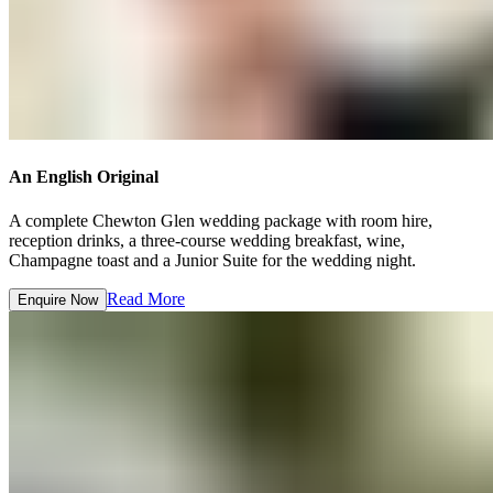
An English Original​​​​‌ ‍ ​‍​‍‌‍ ‌ ​‍‌‍‍‌‌‍‌ ‌‍‍‌‌‍ ‍​‍​‍​ ‍‍​‍​‍‌ ​ ‌‍​‌‌‍ ‍‌‍‍‌‌ ‌​‌ ‍‌​‍ ‍‌‍‍‌‌‍ ​‍​‍​‍ ​​‍​‍‌‍‍​‌ ​‍‌‍‌‌‌‍‌‍​‍​‍​ ‍‍​‍​‍‌‍‍​‌ ‌​‌ ‌​‌ ​​‌ ​ ​ ‍‍​‍ ​‍ ‌‍ ​​‍ ‌‌‍​‌‌‍ ‍‌‍‌​​‍ ‌‌ ​‍​‍ ‌‌‍‍​‌‍ ‌ ‌​‌‍‌‌‌‍ ​‌ ​ ​‍ ‌‌ ​ ‌ ‌​‌ ‌‌‌‍‌​‌‍‍‌‌‍ ​‍ ‍‌ ‌‍‌‍‌‌‌ ​‍‌‍​ ‌‍‌‌‌‍ ​​‍ ‍‌‍​‌‌ ​​‌ ​​​‍ ‌‍‍‌‌‍ ‍‌ ‌​‌‍‌‌‌‍ ‍‌ ‌​​‍ ‌‍‌‌‌‍‌​‌‍‍‌‌ ‌​​‍ ‌‍ ‌‌‍ ‌‍‌​‌‍‌‌​ ‌‌ ​​‌ ​‍‌‍‌‌‌ ​ ‌‍‌‌‌‍ ‍‌ ‌​‌‍​‌‌ ‌​‌‍‍‌‌‍ ‌‍ ‍​ ‍ ‌‍‍‌‌‍‌​​ ‌​ ​‍​ ‍‌​ ‌​‌‍‌​​ ‌‌​ ‌‌‌‍‌‍​ ‌​​‍ ‌‌‍​‍‌‍‌‌​ ‌‌‌‍‌‌​‍ ‌​ ‌​​ ​​‌‍​‌​ ​‌​‍ ‌‌‍​‌​ ‌ ​ ‍‌​ ‌ ​‍ ‌‌‍‌‍​ ‌ ​ ​ ‌‍​‍‌‍‌‍‌‍‌​‌‍​ ‌‍‌‌​ ‌ ‌‍​‍‌‍‌‌​ ​​​ ‍ ‌ ‌​‌ ‍‌‌ ​​‌‍‌‌​ ‌‌‍‍​‌‍ ‌ ‌​‌‍‌‌‌‍ ​‌‌​ ‌‍‍‌‌ ‌​‌‍‌‌‌‌​​‌‍​‌‌‍‌ ‌‍‌‌​ ‍ ‌ ​​‌‍​‌‌ ‌​‌‍‍​​ ‌‌ ​​‌‍​‌‌‍‌ ‌‍‌‌‌​​‍‌ ‌‌‌‍‍‌‌‍ ​‌‍‌​‌‍‌‌‌ ​‍​‍‌‌​ ‌‌‌​​‍‌‌ ‌‍‍ ‌‍‌‌‌ ‍‌​‍‌‌​ ​ ‌​‌​​‍‌‌​ ​ ‌​‌​​‍‌‌​ ​‍​ ​‍‌‍​‍​ ​ ‌‍‌‍​ ​‌​ ‌‍​ ‍‌‌‍‌‍​ ‍​‌‍‌‍‌‍‌‍‌‍‌‌​ ​‍​‍‌‌​ ​‍​ ​‍​‍‌‌​ ‌‌‌​‌​​‍ ‍‌‍​ ‌‍ ‌‍ ‍‌ ‌​‌‍‌‌‌‍ ‍‌ ‌​​‍‌‌​ ‌‌‌​​‍‌‌ ‌‍‍ ‌‍‌‌‌ ‍‌​‍‌‌​ ​ ‌​‌​​‍‌‌​ ​ ‌​‌​​‍‌‌​ ​‍​ ​‍​ ​​‌‍​‍‌‍​‍‌‍‌‌​ ‌ ‌‍‌‍‌‍​ ‌‍​‌​ ‌‍​ ​‌​ ​​​ ‍​​‍‌‌​ ​‍​ ​‍​‍‌‌​ ‌‌‌​‌​​‍ ‍‌ ‌​‌‍‍‌‌ ‌​‌‍ ​‌‍‌‌​ ‌‍​‍‌‍​‌‌ ​ ‌‍‌‌‌‌‌‌‌ ​‍‌‍ ​​ ‌‌‍‍​‌ ‌​‌ ‌​‌ ​​‌ ​ ​‍‌‌​ ​ ‌​​‌​‍‌‌​ ​‍‌​‌‍​‍‌‌​ ​‍‌​‌‍‌‍ ​​‍ ‌‌‍​‌‌‍ ‍‌‍‌​​‍ ‌‌ ​‍​‍ ‌‌‍‍​‌‍ ‌ ‌​‌‍‌‌‌‍ ​‌ ​ ​‍ ‌‌ ​ ‌ ‌​‌ ‌‌‌‍‌​‌‍‍‌‌‍ ​‍ ‍‌ ‌‍‌‍‌‌‌ ​‍‌‍​ ‌‍‌‌‌‍ ​​‍ ‍‌‍​‌‌ ​​‌ ​​​‍‌‍‌‍‍‌‌‍‌​​ ‌​ ​‍​ ‍‌​ ‌​‌‍‌​​ ‌‌​ ‌‌‌‍‌‍​ ‌​​‍ ‌‌‍​‍‌‍‌‌​ ‌‌‌‍‌‌​‍ ‌​ ‌​​ ​​‌‍​‌​ ​‌​‍ ‌‌‍​‌​ ‌ ​ ‍‌​ ‌ ​‍ ‌‌‍‌‍​ ‌ ​ ​ ‌‍​‍‌‍‌‍‌‍‌​‌‍​ ‌‍‌‌​ ‌ ‌‍​‍‌‍‌‌​ ​​​‍‌‍‌ ‌​‌ ‍‌‌ ​​‌‍‌‌​ ‌‌‍‍​‌‍ ‌ ‌​‌‍‌‌‌‍ ​‌‌​ ‌‍‍‌‌ ‌​‌‍‌‌‌‌​​‌‍​‌‌‍‌ ‌‍‌‌​‍‌‍‌ ​​‌‍​‌‌ ‌​‌‍‍​​ ‌‌ ​​‌‍​‌‌‍‌ ‌‍‌‌‌​​‍‌ ‌‌‌‍‍‌‌‍ ​‌‍‌​‌‍‌‌‌ ​‍​‍‌‌​ ‌‌‌​​‍‌‌ ‌‍‍ ‌‍‌‌‌ ‍‌​‍‌‌​ ​ ‌​‌​​‍‌‌​ ​ ‌​‌​​‍‌‌​ ​‍​ ​‍‌‍​‍​ ​ ‌‍‌‍​ ​‌​ ‌‍​ ‍‌‌‍‌‍​ ‍​‌‍‌‍‌‍‌‍‌‍‌‌​ ​‍​‍‌‌​ ​‍​ ​‍​‍‌‌​ ‌‌‌​‌​​‍ ‍‌‍​ ‌‍ ‌‍ ‍‌ ‌​‌‍‌‌‌‍ ‍‌ ‌​​‍‌‌​ ‌‌‌​​‍‌‌ ‌‍‍ ‌‍‌‌‌ ‍‌​‍‌‌​ ​ ‌​‌​​‍‌‌​ ​ ‌​‌​​‍‌‌​ ​‍​ ​‍​ ​​‌‍​‍‌‍​‍‌‍‌‌​ ‌ ‌‍‌‍‌‍​ ‌‍​‌​ ‌‍​ ​‌​ ​​​ ‍​​‍‌‌​ ​‍​ ​‍​‍‌‌​ ‌‌‌​‌​​‍ ‍‌ ‌​‌‍‍‌‌ ‌​‌‍ ​‌‍‌‌​‍‌‍‌ ​​‌‍‌‌‌ ​‍‌ ​ ‌ ​​‌‍‌‌‌‍​ ‌ ‌​‌‍‍‌‌ ‌‍‌‍‌‌​ ‌‌ ​​‌ ‌‌‌‍​‍‌‍ ​‌‍‍‌‌ ​ ‌‍‍​‌‍‌‌‌‍‌​​‍​‍‌ ‌
A complete Chewton Glen wedding package with room hire,
reception drinks, a three-course wedding breakfast, wine,
Champagne toast and a Junior Suite for the wedding night. ​​​​‌ ‍ ​‍​‍‌‍ ‌ ​‍‌‍‍‌‌‍‌ ‌‍‍‌‌‍ ‍​‍​‍​ ‍‍​‍​‍‌ ​ ‌‍​‌‌‍ ‍‌‍‍‌‌ ‌​‌ ‍‌​‍ ‍‌‍‍‌‌‍ ​‍​‍​‍ ​​‍​‍‌‍‍​‌ ​‍‌‍‌‌‌‍‌‍​‍​‍​ ‍‍​‍​‍‌‍‍​‌ ‌​‌ ‌​‌ ​​‌ ​ ​ ‍‍​‍ ​‍ ‌‍ ​​‍ ‌‌‍​‌‌‍ ‍‌‍‌​​‍ ‌‌ ​‍​‍ ‌‌‍‍​‌‍ ‌ ‌​‌‍‌‌‌‍ ​‌ ​ ​‍ ‌‌ ​ ‌ ‌​‌ ‌‌‌‍‌​‌‍‍‌‌‍ ​‍ ‍‌ ‌‍‌‍‌‌‌ ​‍‌‍​ ‌‍‌‌‌‍ ​​‍ ‍‌‍​‌‌ ​​‌ ​​​‍ ‌‍‍‌‌‍ ‍‌ ‌​‌‍‌‌‌‍ ‍‌ ‌​​‍ ‌‍‌‌‌‍‌​‌‍‍‌‌ ‌​​‍ ‌‍ ‌‌‍ ‌‍‌​‌‍‌‌​ ‌‌ ​​‌ ​‍‌‍‌‌‌ ​ ‌‍‌‌‌‍ ‍‌ ‌​‌‍​‌‌ ‌​‌‍‍‌‌‍ ‌‍ ‍​ ‍ ‌‍‍‌‌‍‌​​ ‌​ ​‍​ ‍‌​ ‌​‌‍‌​​ ‌‌​ ‌‌‌‍‌‍​ ‌​​‍ ‌‌‍​‍‌‍‌‌​ ‌‌‌‍‌‌​‍ ‌​ ‌​​ ​​‌‍​‌​ ​‌​‍ ‌‌‍​‌​ ‌ ​ ‍‌​ ‌ ​‍ ‌‌‍‌‍​ ‌ ​ ​ ‌‍​‍‌‍‌‍‌‍‌​‌‍​ ‌‍‌‌​ ‌ ‌‍​‍‌‍‌‌​ ​​​ ‍ ‌ ‌​‌ ‍‌‌ ​​‌‍‌‌​ ‌‌‍‍​‌‍ ‌ ‌​‌‍‌‌‌‍ ​‌‌​ ‌‍‍‌‌ ‌​‌‍‌‌‌‌​​‌‍​‌‌‍‌ ‌‍‌‌​ ‍ ‌ ​​‌‍​‌‌ ‌​‌‍‍​​ ‌‌ ​​‌‍​‌‌‍‌ ‌‍‌‌‌​​‍‌ ‌‌‌‍‍‌‌‍ ​‌‍‌​‌‍‌‌‌ ​‍​‍‌‌​ ‌‌‌​​‍‌‌ ‌‍‍ ‌‍‌‌‌ ‍‌​‍‌‌​ ​ ‌​‌​​‍‌‌​ ​ ‌​‌​​‍‌‌​ ​‍​ ​‍‌‍​‍​ ​ ‌‍‌‍​ ​‌​ ‌‍​ ‍‌‌‍‌‍​ ‍​‌‍‌‍‌‍‌‍‌‍‌‌​ ​‍​‍‌‌​ ​‍​ ​‍​‍‌‌​ ‌‌‌​‌​​‍ ‍‌‍​ ‌‍ ‌‍ ‍‌ ‌​‌‍‌‌‌‍ ‍‌ ‌​​‍‌‌​ ‌‌‌​​‍‌‌ ‌‍‍ ‌‍‌‌‌ ‍‌​‍‌‌​ ​ ‌​‌​​‍‌‌​ ​ ‌​‌​​‍‌‌​ ​‍​ ​‍​ ​​‌‍​‍‌‍​‍‌‍‌‌​ ‌ ‌‍‌‍‌‍​ ‌‍​‌​ ‌‍​ ​‌​ ​​​ ‍​​‍‌‌​ ​‍​ ​‍​‍‌‌​ ‌‌‌​‌​​‍ ‍‌‍‌‌‌ ‍​‌‍​ ‌‍‌‌‌ ​‍‌ ​​‌ ‌​​ ‌‍​‍‌‍​‌‌ ​ ‌‍‌‌‌‌‌‌‌ ​‍‌‍ ​​ ‌‌‍‍​‌ ‌​‌ ‌​‌ ​​‌ ​ ​‍‌‌​ ​ ‌​​‌​‍‌‌​ ​‍‌​‌‍​‍‌‌​ ​‍‌​‌‍‌‍ ​​‍ ‌‌‍​‌‌‍ ‍‌‍‌​​‍ ‌‌ ​‍​‍ ‌‌‍‍​‌‍ ‌ ‌​‌‍‌‌‌‍ ​‌ ​ ​‍ ‌‌ ​ ‌ ‌​‌ ‌‌‌‍‌​‌‍‍‌‌‍ ​‍ ‍‌ ‌‍‌‍‌‌‌ ​‍‌‍​ ‌‍‌‌‌‍ ​​‍ ‍‌‍​‌‌ ​​‌ ​​​‍‌‍‌‍‍‌‌‍‌​​ ‌​ ​‍​ ‍‌​ ‌​‌‍‌​​ ‌‌​ ‌‌‌‍‌‍​ ‌​​‍ ‌‌‍​‍‌‍‌‌​ ‌‌‌‍‌‌​‍ ‌​ ‌​​ ​​‌‍​‌​ ​‌​‍ ‌‌‍​‌​ ‌ ​ ‍‌​ ‌ ​‍ ‌‌‍‌‍​ ‌ ​ ​ ‌‍​‍‌‍‌‍‌‍‌​‌‍​ ‌‍‌‌​ ‌ ‌‍​‍‌‍‌‌​ ​​​‍‌‍‌ ‌​‌ ‍‌‌ ​​‌‍‌‌​ ‌‌‍‍​‌‍ ‌ ‌​‌‍‌‌‌‍ ​‌‌​ ‌‍‍‌‌ ‌​‌‍‌‌‌‌​​‌‍​‌‌‍‌ ‌‍‌‌​‍‌‍‌ ​​‌‍​‌‌ ‌​‌‍‍​​ ‌‌ ​​‌‍​‌‌‍‌ ‌‍‌‌‌​​‍‌ ‌‌‌‍‍‌‌‍ ​‌‍‌​‌‍‌‌‌ ​‍​‍‌‌​ ‌‌‌​​‍‌‌ ‌‍‍ ‌‍‌‌‌ ‍‌​‍‌‌​ ​ ‌​‌​​‍‌‌​ ​ ‌​‌​​‍‌‌​ ​‍​ ​‍‌‍​‍​ ​ ‌‍‌‍​ ​‌​ ‌‍​ ‍‌‌‍‌‍​ ‍​‌‍‌‍‌‍‌‍‌‍‌‌​ ​‍​‍‌‌​ ​‍​ ​‍​‍‌‌​ ‌‌‌​‌​​‍ ‍‌‍​ ‌‍ ‌‍ ‍‌ ‌​‌‍‌‌‌‍ ‍‌ ‌​​‍‌‌​ ‌‌‌​​‍‌‌ ‌‍‍ ‌‍‌‌‌ ‍‌​‍‌‌​ ​ ‌​‌​​‍‌‌​ ​ ‌​‌​​‍‌‌​ ​‍​ ​‍​ ​​‌‍​‍‌‍​‍‌‍‌‌​ ‌ ‌‍‌‍‌‍​ ‌‍​‌​ ‌‍​ ​‌​ ​​​ ‍​​‍‌‌​ ​‍​ ​‍​‍‌‌​ ‌‌‌​‌​​‍ ‍‌‍‌‌‌ ‍​‌‍​ ‌‍‌‌‌ ​‍‌ ​​‌ ‌​​‍‌‍‌ ​​‌‍‌‌‌ ​‍‌ ​ ‌ ​​‌‍‌‌‌‍​ ‌ ‌​‌‍‍‌‌ ‌‍‌‍‌‌​ ‌‌ ​​‌ ‌‌‌‍​‍‌‍ ​‌‍‍‌‌ ​ ‌‍‍​‌‍‌‌‌‍‌​​‍​‍‌ ‌
Read More​​​​‌ ‍ ​‍​‍‌‍ ‌ ​‍‌‍‍‌‌‍‌ ‌‍‍‌‌‍ ‍​‍​‍​ ‍‍​‍​‍‌ ​ ‌‍​‌‌‍ ‍‌‍‍‌‌ ‌​‌ ‍‌​‍ ‍‌‍‍‌‌‍ ​‍​‍​‍ ​​‍​‍‌‍‍​‌ ​‍‌‍‌‌‌‍‌‍​‍​‍​ ‍‍​‍​‍‌‍‍​‌ ‌​‌ ‌​‌ ​​‌ ​ ​ ‍‍​‍ ​‍ ‌‍ ​​‍ ‌‌‍​‌‌‍ ‍‌‍‌​​‍ ‌‌ ​‍​‍ ‌‌‍‍​‌‍ ‌ ‌​‌‍‌‌‌‍ ​‌ ​ ​‍ ‌‌ ​ ‌ ‌​‌ ‌‌‌‍‌​‌‍‍‌‌‍ ​‍ ‍‌ ‌‍‌‍‌‌‌ ​‍‌‍​ ‌‍‌‌‌‍ ​​‍ ‍‌‍​‌‌ ​​‌ ​​​‍ ‌‍‍‌‌‍ ‍‌ ‌​‌‍‌‌‌‍ ‍‌ ‌​​‍ ‌‍‌‌‌‍‌​‌‍‍‌‌ ‌​​‍ ‌‍ ‌‌‍ ‌‍‌​‌‍‌‌​ ‌‌ ​​‌ ​‍‌‍‌‌‌ ​ ‌‍‌‌‌‍ ‍‌ ‌​‌‍​‌‌ ‌​‌‍‍‌‌‍ ‌‍ ‍​ ‍ ‌‍‍‌‌‍‌​​ ‌​ ​‍​ ‍‌​ ‌​‌‍‌​​ ‌‌​ ‌‌‌‍‌‍​ ‌​​‍ ‌‌‍​‍‌‍‌‌​ ‌‌‌‍‌‌​‍ ‌​ ‌​​ ​​‌‍​‌​ ​‌​‍ ‌‌‍​‌​ ‌ ​ ‍‌​ ‌ ​‍ ‌‌‍‌‍​ ‌ ​ ​ ‌‍​‍‌‍‌‍‌‍‌​‌‍​ ‌‍‌‌​ ‌ ‌‍​‍‌‍‌‌​ ​​​ ‍ ‌ ‌​‌ ‍‌‌ ​​‌‍‌‌​ ‌‌‍‍​‌‍ ‌ ‌​‌‍‌‌‌‍ ​‌‌​ ‌‍‍‌‌ ‌​‌‍‌‌‌‌​​‌‍​‌‌‍‌ ‌‍‌‌​ ‍ ‌ ​​‌‍​‌‌ ‌​‌‍‍​​ ‌‌ ​​‌‍​‌‌‍‌ ‌‍‌‌‌​​‍‌ ‌‌‌‍‍‌‌‍ ​‌‍‌​‌‍‌‌‌ ​‍​‍‌‌​ ‌‌‌​​‍‌‌ ‌‍‍ ‌‍‌‌‌ ‍‌​‍‌‌​ ​ ‌​‌​​‍‌‌​ ​ ‌​‌​​‍‌‌​ ​‍​ ​‍‌‍​‍​ ​ ‌‍‌‍​ ​‌​ ‌‍​ ‍‌‌‍‌‍​ ‍​‌‍‌‍‌‍‌‍‌‍‌‌​ ​‍​‍‌‌​ ​‍​ ​‍​‍‌‌​ ‌‌‌​‌​​‍ ‍‌‍​ ‌‍ ‌‍ ‍‌ ‌​‌‍‌‌‌‍ ‍‌ ‌​​‍‌‌​ ‌‌‌​​‍‌‌ ‌‍‍ ‌‍‌‌‌ ‍‌​‍‌‌​ ​ ‌​‌​​‍‌‌​ ​ ‌​‌​​‍‌‌​ ​‍​ ​‍​ ​​‌‍​‍‌‍​‍‌‍‌‌​ ‌ ‌‍‌‍‌‍​ ‌‍​‌​ ‌‍​ ​‌​ ​​​ ‍​​‍‌‌​ ​‍​ ​‍​‍‌‌​ ‌‌‌​‌​​‍ ‍‌ ​ ‌‍‌‌‌‍​ ‌‍ ‌‍ ‍‌‍‌​‌‍​‌‌ ​‍‌ ‍‌‌​​ ‌ ‌​‌‍​‌​‍ ‍‌‍ ​‌‍​‌‌‍​‍‌‍‌‌‌‍ ​​ ‌‍​‍‌‍​‌‌ ​ ‌‍‌‌‌‌‌‌‌ ​‍‌‍ ​​ ‌‌‍‍​‌ ‌​‌ ‌​‌ ​​‌ ​ ​‍‌‌​ ​ ‌​​‌​‍‌‌​ ​‍‌​‌‍​‍‌‌​ ​‍‌​‌‍‌‍ ​​‍ ‌‌‍​‌‌‍ ‍‌‍‌​​‍ ‌‌ ​‍​‍ ‌‌‍‍​‌‍ ‌ ‌​‌‍‌‌‌‍ ​‌ ​ ​‍ ‌‌ ​ ‌ ‌​‌ ‌‌‌‍‌​‌‍‍‌‌‍ ​‍ ‍‌ ‌‍‌‍‌‌‌ ​‍‌‍​ ‌‍‌‌‌‍ ​​‍ ‍‌‍​‌‌ ​​‌ ​​​‍‌‍‌‍‍‌‌‍‌​​ ‌​ ​‍​ ‍‌​ ‌​‌‍‌​​ ‌‌​ ‌‌‌‍‌‍​ ‌​​‍ ‌‌‍​‍‌‍‌‌​ ‌‌‌‍‌‌​‍ ‌​ ‌​​ ​​‌‍​‌​ ​‌​‍ ‌‌‍​‌​ ‌ ​ ‍‌​ ‌ ​‍ ‌‌‍‌‍​ ‌ ​ ​ ‌‍​‍‌‍‌‍‌‍‌​‌‍​ ‌‍‌‌​ ‌ ‌‍​‍‌‍‌‌​ ​​​‍‌‍‌ ‌​‌ ‍‌‌ ​​‌‍‌‌​ ‌‌‍‍​‌‍ ‌ ‌​‌‍‌‌‌‍ ​‌‌​ ‌‍‍‌‌ ‌​‌‍‌‌‌‌​​‌‍​‌‌‍‌ ‌‍‌‌​‍‌‍‌ ​​‌‍​‌‌ ‌​‌‍‍​​ ‌‌ ​​‌‍​‌‌‍‌ ‌‍‌‌‌​​‍‌ ‌‌‌‍‍‌‌‍ ​‌‍‌​‌‍‌‌‌ ​‍​‍‌‌​ ‌‌‌​​‍‌‌ ‌‍‍ ‌‍‌‌‌ ‍‌​‍‌‌​ ​ ‌​‌​​‍‌‌​ ​ ‌​‌​​‍‌‌​ ​‍​ ​‍‌‍​‍​ ​ ‌‍‌‍​ ​‌​ ‌‍​ ‍‌‌‍‌‍​ ‍​‌‍‌‍‌‍‌‍‌‍‌‌​ ​‍​‍‌‌​ ​‍​ ​‍​‍‌‌​ ‌‌‌​‌​​‍ ‍‌‍​ ‌‍ ‌‍ ‍‌ ‌​‌‍‌‌‌‍ ‍‌ ‌​​‍‌‌​ ‌‌‌​​‍‌‌ ‌‍‍ ‌‍‌‌‌ ‍‌​‍‌‌​ ​ ‌​‌​​‍‌‌​ ​ ‌​‌​​‍‌‌​ ​‍​ ​‍​ ​​‌‍​‍‌‍​‍‌‍‌‌​ ‌ ‌‍‌‍‌‍​ ‌‍​‌​ ‌‍​ ​‌​ ​​​ ‍​​‍‌‌​ ​‍​ ​‍​‍‌‌​ ‌‌‌​‌​​‍ ‍‌ ​ ‌‍‌‌‌‍​ ‌‍ ‌‍ ‍‌‍‌​‌‍​‌‌ ​‍‌ ‍‌‌​​ ‌ ‌​‌‍​‌​‍ ‍‌‍ ​‌‍​‌‌‍​‍‌‍‌‌‌‍ ​​‍‌‍‌ ​​‌‍‌‌‌ ​‍‌ ​ ‌ ​​‌‍‌‌‌‍​ ‌ ‌​‌‍‍‌‌ ‌‍‌‍‌‌​ ‌‌ ​​‌ ‌‌‌‍​‍‌‍ ​‌‍‍‌‌ ​ ‌‍‍​‌‍‌‌‌‍‌​​‍​‍‌ ‌
Enquire Now​​​​‌ ‍ ​‍​‍‌‍ ‌ ​‍‌‍‍‌‌‍‌ ‌‍‍‌‌‍ ‍​‍​‍​ ‍‍​‍​‍‌ ​ ‌‍​‌‌‍ ‍‌‍‍‌‌ ‌​‌ ‍‌​‍ ‍‌‍‍‌‌‍ ​‍​‍​‍ ​​‍​‍‌‍‍​‌ ​‍‌‍‌‌‌‍‌‍​‍​‍​ ‍‍​‍​‍‌‍‍​‌ ‌​‌ ‌​‌ ​​‌ ​ ​ ‍‍​‍ ​‍ ‌‍ ​​‍ ‌‌‍​‌‌‍ ‍‌‍‌​​‍ ‌‌ ​‍​‍ ‌‌‍‍​‌‍ ‌ ‌​‌‍‌‌‌‍ ​‌ ​ ​‍ ‌‌ ​ ‌ ‌​‌ ‌‌‌‍‌​‌‍‍‌‌‍ ​‍ ‍‌ ‌‍‌‍‌‌‌ ​‍‌‍​ ‌‍‌‌‌‍ ​​‍ ‍‌‍​‌‌ ​​‌ ​​​‍ ‌‍‍‌‌‍ ‍‌ ‌​‌‍‌‌‌‍ ‍‌ ‌​​‍ ‌‍‌‌‌‍‌​‌‍‍‌‌ ‌​​‍ ‌‍ ‌‌‍ ‌‍‌​‌‍‌‌​ ‌‌ ​​‌ ​‍‌‍‌‌‌ ​ ‌‍‌‌‌‍ ‍‌ ‌​‌‍​‌‌ ‌​‌‍‍‌‌‍ ‌‍ ‍​ ‍ ‌‍‍‌‌‍‌​​ ‌​ ​‍​ ‍‌​ ‌​‌‍‌​​ ‌‌​ ‌‌‌‍‌‍​ ‌​​‍ ‌‌‍​‍‌‍‌‌​ ‌‌‌‍‌‌​‍ ‌​ ‌​​ ​​‌‍​‌​ ​‌​‍ ‌‌‍​‌​ ‌ ​ ‍‌​ ‌ ​‍ ‌‌‍‌‍​ ‌ ​ ​ ‌‍​‍‌‍‌‍‌‍‌​‌‍​ ‌‍‌‌​ ‌ ‌‍​‍‌‍‌‌​ ​​​ ‍ ‌ ‌​‌ ‍‌‌ ​​‌‍‌‌​ ‌‌‍‍​‌‍ ‌ ‌​‌‍‌‌‌‍ ​‌‌​ ‌‍‍‌‌ ‌​‌‍‌‌‌‌​​‌‍​‌‌‍‌ ‌‍‌‌​ ‍ ‌ ​​‌‍​‌‌ ‌​‌‍‍​​ ‌‌ ​​‌‍​‌‌‍‌ ‌‍‌‌‌​​‍‌ ‌‌‌‍‍‌‌‍ ​‌‍‌​‌‍‌‌‌ ​‍​‍‌‌​ ‌‌‌​​‍‌‌ ‌‍‍ ‌‍‌‌‌ ‍‌​‍‌‌​ ​ ‌​‌​​‍‌‌​ ​ ‌​‌​​‍‌‌​ ​‍​ ​‍‌‍​‍​ ​ ‌‍‌‍​ ​‌​ ‌‍​ ‍‌‌‍‌‍​ ‍​‌‍‌‍‌‍‌‍‌‍‌‌​ ​‍​‍‌‌​ ​‍​ ​‍​‍‌‌​ ‌‌‌​‌​​‍ ‍‌‍​ ‌‍ ‌‍ ‍‌ ‌​‌‍‌‌‌‍ ‍‌ ‌​​‍‌‌​ ‌‌‌​​‍‌‌ ‌‍‍ ‌‍‌‌‌ ‍‌​‍‌‌​ ​ ‌​‌​​‍‌‌​ ​ ‌​‌​​‍‌‌​ ​‍​ ​‍​ ​​‌‍​‍‌‍​‍‌‍‌‌​ ‌ ‌‍‌‍‌‍​ ‌‍​‌​ ‌‍​ ​‌​ ​​​ ‍​​‍‌‌​ ​‍​ ​‍​‍‌‌​ ‌‌‌​‌​​‍ ‍‌ ​​‌ ​‍‌‍‍‌‌‍ ‌‌‍​‌‌ ​‍‌ ‍‌‌​​ ‌ ‌​‌‍​‌​‍ ‍‌‍ ​‌‍​‌‌‍​‍‌‍‌‌‌‍ ​​ ‌‍​‍‌‍​‌‌ ​ ‌‍‌‌‌‌‌‌‌ ​‍‌‍ ​​ ‌‌‍‍​‌ ‌​‌ ‌​‌ ​​‌ ​ ​‍‌‌​ ​ ‌​​‌​‍‌‌​ ​‍‌​‌‍​‍‌‌​ ​‍‌​‌‍‌‍ ​​‍ ‌‌‍​‌‌‍ ‍‌‍‌​​‍ ‌‌ ​‍​‍ ‌‌‍‍​‌‍ ‌ ‌​‌‍‌‌‌‍ ​‌ ​ ​‍ ‌‌ ​ ‌ ‌​‌ ‌‌‌‍‌​‌‍‍‌‌‍ ​‍ ‍‌ ‌‍‌‍‌‌‌ ​‍‌‍​ ‌‍‌‌‌‍ ​​‍ ‍‌‍​‌‌ ​​‌ ​​​‍‌‍‌‍‍‌‌‍‌​​ ‌​ ​‍​ ‍‌​ ‌​‌‍‌​​ ‌‌​ ‌‌‌‍‌‍​ ‌​​‍ ‌‌‍​‍‌‍‌‌​ ‌‌‌‍‌‌​‍ ‌​ ‌​​ ​​‌‍​‌​ ​‌​‍ ‌‌‍​‌​ ‌ ​ ‍‌​ ‌ ​‍ ‌‌‍‌‍​ ‌ ​ ​ ‌‍​‍‌‍‌‍‌‍‌​‌‍​ ‌‍‌‌​ ‌ ‌‍​‍‌‍‌‌​ ​​​‍‌‍‌ ‌​‌ ‍‌‌ ​​‌‍‌‌​ ‌‌‍‍​‌‍ ‌ ‌​‌‍‌‌‌‍ ​‌‌​ ‌‍‍‌‌ ‌​‌‍‌‌‌‌​​‌‍​‌‌‍‌ ‌‍‌‌​‍‌‍‌ ​​‌‍​‌‌ ‌​‌‍‍​​ ‌‌ ​​‌‍​‌‌‍‌ ‌‍‌‌‌​​‍‌ ‌‌‌‍‍‌‌‍ ​‌‍‌​‌‍‌‌‌ ​‍​‍‌‌​ ‌‌‌​​‍‌‌ ‌‍‍ ‌‍‌‌‌ ‍‌​‍‌‌​ ​ ‌​‌​​‍‌‌​ ​ ‌​‌​​‍‌‌​ ​‍​ ​‍‌‍​‍​ ​ ‌‍‌‍​ ​‌​ ‌‍​ ‍‌‌‍‌‍​ ‍​‌‍‌‍‌‍‌‍‌‍‌‌​ ​‍​‍‌‌​ ​‍​ ​‍​‍‌‌​ ‌‌‌​‌​​‍ ‍‌‍​ ‌‍ ‌‍ ‍‌ ‌​‌‍‌‌‌‍ ‍‌ ‌​​‍‌‌​ ‌‌‌​​‍‌‌ ‌‍‍ ‌‍‌‌‌ ‍‌​‍‌‌​ ​ ‌​‌​​‍‌‌​ ​ ‌​‌​​‍‌‌​ ​‍​ ​‍​ ​​‌‍​‍‌‍​‍‌‍‌‌​ ‌ ‌‍‌‍‌‍​ ‌‍​‌​ ‌‍​ ​‌​ ​​​ ‍​​‍‌‌​ ​‍​ ​‍​‍‌‌​ ‌‌‌​‌​​‍ ‍‌ ​​‌ ​‍‌‍‍‌‌‍ ‌‌‍​‌‌ ​‍‌ ‍‌‌​​ ‌ ‌​‌‍​‌​‍ ‍‌‍ ​‌‍​‌‌‍​‍‌‍‌‌‌‍ ​​‍‌‍‌ ​​‌‍‌‌‌ ​‍‌ ​ ‌ ​​‌‍‌‌‌‍​ ‌ ‌​‌‍‍‌‌ ‌‍‌‍‌‌​ ‌‌ ​​‌ ‌‌‌‍​‍‌‍ ​‌‍‍‌‌ ​ ‌‍‍​‌‍‌‌‌‍‌​​‍​‍‌ ‌