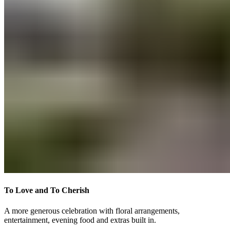
To Love and To Cherish​​​​‌ ‍ ​‍​‍‌‍ ‌ ​‍‌‍‍‌‌‍‌ ‌‍‍‌‌‍ ‍​‍​‍​ ‍‍​‍​‍‌ ​ ‌‍​‌‌‍ ‍‌‍‍‌‌ ‌​‌ ‍‌​‍ ‍‌‍‍‌‌‍ ​‍​‍​‍ ​​‍​‍‌‍‍​‌ ​‍‌‍‌‌‌‍‌‍​‍​‍​ ‍‍​‍​‍‌‍‍​‌ ‌​‌ ‌​‌ ​​‌ ​ ​ ‍‍​‍ ​‍ ‌‍ ​​‍ ‌‌‍​‌‌‍ ‍‌‍‌​​‍ ‌‌ ​‍​‍ ‌‌‍‍​‌‍ ‌ ‌​‌‍‌‌‌‍ ​‌ ​ ​‍ ‌‌ ​ ‌ ‌​‌ ‌‌‌‍‌​‌‍‍‌‌‍ ​‍ ‍‌ ‌‍‌‍‌‌‌ ​‍‌‍​ ‌‍‌‌‌‍ ​​‍ ‍‌‍​‌‌ ​​‌ ​​​‍ ‌‍‍‌‌‍ ‍‌ ‌​‌‍‌‌‌‍ ‍‌ ‌​​‍ ‌‍‌‌‌‍‌​‌‍‍‌‌ ‌​​‍ ‌‍ ‌‌‍ ‌‍‌​‌‍‌‌​ ‌‌ ​​‌ ​‍‌‍‌‌‌ ​ ‌‍‌‌‌‍ ‍‌ ‌​‌‍​‌‌ ‌​‌‍‍‌‌‍ ‌‍ ‍​ ‍ ‌‍‍‌‌‍‌​​ ‌​ ​‍​ ‍‌​ ‌​‌‍‌​​ ‌‌​ ‌‌‌‍‌‍​ ‌​​‍ ‌‌‍​‍‌‍‌‌​ ‌‌‌‍‌‌​‍ ‌​ ‌​​ ​​‌‍​‌​ ​‌​‍ ‌‌‍​‌​ ‌ ​ ‍‌​ ‌ ​‍ ‌‌‍‌‍​ ‌ ​ ​ ‌‍​‍‌‍‌‍‌‍‌​‌‍​ ‌‍‌‌​ ‌ ‌‍​‍‌‍‌‌​ ​​​ ‍ ‌ ‌​‌ ‍‌‌ ​​‌‍‌‌​ ‌‌‍‍​‌‍ ‌ ‌​‌‍‌‌‌‍ ​‌‌​ ‌‍‍‌‌ ‌​‌‍‌‌‌‌​​‌‍​‌‌‍‌ ‌‍‌‌​ ‍ ‌ ​​‌‍​‌‌ ‌​‌‍‍​​ ‌‌ ​​‌‍​‌‌‍‌ ‌‍‌‌‌​​‍‌ ‌‌‌‍‍‌‌‍ ​‌‍‌​‌‍‌‌‌ ​‍​‍‌‌​ ‌‌‌​​‍‌‌ ‌‍‍ ‌‍‌‌‌ ‍‌​‍‌‌​ ​ ‌​‌​​‍‌‌​ ​ ‌​‌​​‍‌‌​ ​‍​ ​‍‌‍​‍​ ​ ‌‍‌‍​ ​‌​ ‌‍​ ‍‌‌‍‌‍​ ‍​‌‍‌‍‌‍‌‍‌‍‌‌​ ​‍​‍‌‌​ ​‍​ ​‍​‍‌‌​ ‌‌‌​‌​​‍ ‍‌‍​ ‌‍ ‌‍ ‍‌ ‌​‌‍‌‌‌‍ ‍‌ ‌​​‍‌‌​ ‌‌‌​​‍‌‌ ‌‍‍ ‌‍‌‌‌ ‍‌​‍‌‌​ ​ ‌​‌​​‍‌‌​ ​ ‌​‌​​‍‌‌​ ​‍​ ​‍‌‍‌​​ ‍​​ ‌ ‌‍​ ​ ‌ ​ ​​​ ​‌​ ‌‍‌‍‌​​ ‍‌​ ​ ​ ​‍​‍‌‌​ ​‍​ ​‍​‍‌‌​ ‌‌‌​‌​​‍ ‍‌ ‌​‌‍‍‌‌ ‌​‌‍ ​‌‍‌‌​ ‌‍​‍‌‍​‌‌ ​ ‌‍‌‌‌‌‌‌‌ ​‍‌‍ ​​ ‌‌‍‍​‌ ‌​‌ ‌​‌ ​​‌ ​ ​‍‌‌​ ​ ‌​​‌​‍‌‌​ ​‍‌​‌‍​‍‌‌​ ​‍‌​‌‍‌‍ ​​‍ ‌‌‍​‌‌‍ ‍‌‍‌​​‍ ‌‌ ​‍​‍ ‌‌‍‍​‌‍ ‌ ‌​‌‍‌‌‌‍ ​‌ ​ ​‍ ‌‌ ​ ‌ ‌​‌ ‌‌‌‍‌​‌‍‍‌‌‍ ​‍ ‍‌ ‌‍‌‍‌‌‌ ​‍‌‍​ ‌‍‌‌‌‍ ​​‍ ‍‌‍​‌‌ ​​‌ ​​​‍‌‍‌‍‍‌‌‍‌​​ ‌​ ​‍​ ‍‌​ ‌​‌‍‌​​ ‌‌​ ‌‌‌‍‌‍​ ‌​​‍ ‌‌‍​‍‌‍‌‌​ ‌‌‌‍‌‌​‍ ‌​ ‌​​ ​​‌‍​‌​ ​‌​‍ ‌‌‍​‌​ ‌ ​ ‍‌​ ‌ ​‍ ‌‌‍‌‍​ ‌ ​ ​ ‌‍​‍‌‍‌‍‌‍‌​‌‍​ ‌‍‌‌​ ‌ ‌‍​‍‌‍‌‌​ ​​​‍‌‍‌ ‌​‌ ‍‌‌ ​​‌‍‌‌​ ‌‌‍‍​‌‍ ‌ ‌​‌‍‌‌‌‍ ​‌‌​ ‌‍‍‌‌ ‌​‌‍‌‌‌‌​​‌‍​‌‌‍‌ ‌‍‌‌​‍‌‍‌ ​​‌‍​‌‌ ‌​‌‍‍​​ ‌‌ ​​‌‍​‌‌‍‌ ‌‍‌‌‌​​‍‌ ‌‌‌‍‍‌‌‍ ​‌‍‌​‌‍‌‌‌ ​‍​‍‌‌​ ‌‌‌​​‍‌‌ ‌‍‍ ‌‍‌‌‌ ‍‌​‍‌‌​ ​ ‌​‌​​‍‌‌​ ​ ‌​‌​​‍‌‌​ ​‍​ ​‍‌‍​‍​ ​ ‌‍‌‍​ ​‌​ ‌‍​ ‍‌‌‍‌‍​ ‍​‌‍‌‍‌‍‌‍‌‍‌‌​ ​‍​‍‌‌​ ​‍​ ​‍​‍‌‌​ ‌‌‌​‌​​‍ ‍‌‍​ ‌‍ ‌‍ ‍‌ ‌​‌‍‌‌‌‍ ‍‌ ‌​​‍‌‌​ ‌‌‌​​‍‌‌ ‌‍‍ ‌‍‌‌‌ ‍‌​‍‌‌​ ​ ‌​‌​​‍‌‌​ ​ ‌​‌​​‍‌‌​ ​‍​ ​‍‌‍‌​​ ‍​​ ‌ ‌‍​ ​ ‌ ​ ​​​ ​‌​ ‌‍‌‍‌​​ ‍‌​ ​ ​ ​‍​‍‌‌​ ​‍​ ​‍​‍‌‌​ ‌‌‌​‌​​‍ ‍‌ ‌​‌‍‍‌‌ ‌​‌‍ ​‌‍‌‌​‍‌‍‌ ​​‌‍‌‌‌ ​‍‌ ​ ‌ ​​‌‍‌‌‌‍​ ‌ ‌​‌‍‍‌‌ ‌‍‌‍‌‌​ ‌‌ ​​‌ ‌‌‌‍​‍‌‍ ​‌‍‍‌‌ ​ ‌‍‍​‌‍‌‌‌‍‌​​‍​‍‌ ‌
A more generous celebration with floral arrangements,
entertainment, evening food and extras built in.​​​​‌ ‍ ​‍​‍‌‍ ‌ ​‍‌‍‍‌‌‍‌ ‌‍‍‌‌‍ ‍​‍​‍​ ‍‍​‍​‍‌ ​ ‌‍​‌‌‍ ‍‌‍‍‌‌ ‌​‌ ‍‌​‍ ‍‌‍‍‌‌‍ ​‍​‍​‍ ​​‍​‍‌‍‍​‌ ​‍‌‍‌‌‌‍‌‍​‍​‍​ ‍‍​‍​‍‌‍‍​‌ ‌​‌ ‌​‌ ​​‌ ​ ​ ‍‍​‍ ​‍ ‌‍ ​​‍ ‌‌‍​‌‌‍ ‍‌‍‌​​‍ ‌‌ ​‍​‍ ‌‌‍‍​‌‍ ‌ ‌​‌‍‌‌‌‍ ​‌ ​ ​‍ ‌‌ ​ ‌ ‌​‌ ‌‌‌‍‌​‌‍‍‌‌‍ ​‍ ‍‌ ‌‍‌‍‌‌‌ ​‍‌‍​ ‌‍‌‌‌‍ ​​‍ ‍‌‍​‌‌ ​​‌ ​​​‍ ‌‍‍‌‌‍ ‍‌ ‌​‌‍‌‌‌‍ ‍‌ ‌​​‍ ‌‍‌‌‌‍‌​‌‍‍‌‌ ‌​​‍ ‌‍ ‌‌‍ ‌‍‌​‌‍‌‌​ ‌‌ ​​‌ ​‍‌‍‌‌‌ ​ ‌‍‌‌‌‍ ‍‌ ‌​‌‍​‌‌ ‌​‌‍‍‌‌‍ ‌‍ ‍​ ‍ ‌‍‍‌‌‍‌​​ ‌​ ​‍​ ‍‌​ ‌​‌‍‌​​ ‌‌​ ‌‌‌‍‌‍​ ‌​​‍ ‌‌‍​‍‌‍‌‌​ ‌‌‌‍‌‌​‍ ‌​ ‌​​ ​​‌‍​‌​ ​‌​‍ ‌‌‍​‌​ ‌ ​ ‍‌​ ‌ ​‍ ‌‌‍‌‍​ ‌ ​ ​ ‌‍​‍‌‍‌‍‌‍‌​‌‍​ ‌‍‌‌​ ‌ ‌‍​‍‌‍‌‌​ ​​​ ‍ ‌ ‌​‌ ‍‌‌ ​​‌‍‌‌​ ‌‌‍‍​‌‍ ‌ ‌​‌‍‌‌‌‍ ​‌‌​ ‌‍‍‌‌ ‌​‌‍‌‌‌‌​​‌‍​‌‌‍‌ ‌‍‌‌​ ‍ ‌ ​​‌‍​‌‌ ‌​‌‍‍​​ ‌‌ ​​‌‍​‌‌‍‌ ‌‍‌‌‌​​‍‌ ‌‌‌‍‍‌‌‍ ​‌‍‌​‌‍‌‌‌ ​‍​‍‌‌​ ‌‌‌​​‍‌‌ ‌‍‍ ‌‍‌‌‌ ‍‌​‍‌‌​ ​ ‌​‌​​‍‌‌​ ​ ‌​‌​​‍‌‌​ ​‍​ ​‍‌‍​‍​ ​ ‌‍‌‍​ ​‌​ ‌‍​ ‍‌‌‍‌‍​ ‍​‌‍‌‍‌‍‌‍‌‍‌‌​ ​‍​‍‌‌​ ​‍​ ​‍​‍‌‌​ ‌‌‌​‌​​‍ ‍‌‍​ ‌‍ ‌‍ ‍‌ ‌​‌‍‌‌‌‍ ‍‌ ‌​​‍‌‌​ ‌‌‌​​‍‌‌ ‌‍‍ ‌‍‌‌‌ ‍‌​‍‌‌​ ​ ‌​‌​​‍‌‌​ ​ ‌​‌​​‍‌‌​ ​‍​ ​‍‌‍‌​​ ‍​​ ‌ ‌‍​ ​ ‌ ​ ​​​ ​‌​ ‌‍‌‍‌​​ ‍‌​ ​ ​ ​‍​‍‌‌​ ​‍​ ​‍​‍‌‌​ ‌‌‌​‌​​‍ ‍‌‍‌‌‌ ‍​‌‍​ ‌‍‌‌‌ ​‍‌ ​​‌ ‌​​ ‌‍​‍‌‍​‌‌ ​ ‌‍‌‌‌‌‌‌‌ ​‍‌‍ ​​ ‌‌‍‍​‌ ‌​‌ ‌​‌ ​​‌ ​ ​‍‌‌​ ​ ‌​​‌​‍‌‌​ ​‍‌​‌‍​‍‌‌​ ​‍‌​‌‍‌‍ ​​‍ ‌‌‍​‌‌‍ ‍‌‍‌​​‍ ‌‌ ​‍​‍ ‌‌‍‍​‌‍ ‌ ‌​‌‍‌‌‌‍ ​‌ ​ ​‍ ‌‌ ​ ‌ ‌​‌ ‌‌‌‍‌​‌‍‍‌‌‍ ​‍ ‍‌ ‌‍‌‍‌‌‌ ​‍‌‍​ ‌‍‌‌‌‍ ​​‍ ‍‌‍​‌‌ ​​‌ ​​​‍‌‍‌‍‍‌‌‍‌​​ ‌​ ​‍​ ‍‌​ ‌​‌‍‌​​ ‌‌​ ‌‌‌‍‌‍​ ‌​​‍ ‌‌‍​‍‌‍‌‌​ ‌‌‌‍‌‌​‍ ‌​ ‌​​ ​​‌‍​‌​ ​‌​‍ ‌‌‍​‌​ ‌ ​ ‍‌​ ‌ ​‍ ‌‌‍‌‍​ ‌ ​ ​ ‌‍​‍‌‍‌‍‌‍‌​‌‍​ ‌‍‌‌​ ‌ ‌‍​‍‌‍‌‌​ ​​​‍‌‍‌ ‌​‌ ‍‌‌ ​​‌‍‌‌​ ‌‌‍‍​‌‍ ‌ ‌​‌‍‌‌‌‍ ​‌‌​ ‌‍‍‌‌ ‌​‌‍‌‌‌‌​​‌‍​‌‌‍‌ ‌‍‌‌​‍‌‍‌ ​​‌‍​‌‌ ‌​‌‍‍​​ ‌‌ ​​‌‍​‌‌‍‌ ‌‍‌‌‌​​‍‌ ‌‌‌‍‍‌‌‍ ​‌‍‌​‌‍‌‌‌ ​‍​‍‌‌​ ‌‌‌​​‍‌‌ ‌‍‍ ‌‍‌‌‌ ‍‌​‍‌‌​ ​ ‌​‌​​‍‌‌​ ​ ‌​‌​​‍‌‌​ ​‍​ ​‍‌‍​‍​ ​ ‌‍‌‍​ ​‌​ ‌‍​ ‍‌‌‍‌‍​ ‍​‌‍‌‍‌‍‌‍‌‍‌‌​ ​‍​‍‌‌​ ​‍​ ​‍​‍‌‌​ ‌‌‌​‌​​‍ ‍‌‍​ ‌‍ ‌‍ ‍‌ ‌​‌‍‌‌‌‍ ‍‌ ‌​​‍‌‌​ ‌‌‌​​‍‌‌ ‌‍‍ ‌‍‌‌‌ ‍‌​‍‌‌​ ​ ‌​‌​​‍‌‌​ ​ ‌​‌​​‍‌‌​ ​‍​ ​‍‌‍‌​​ ‍​​ ‌ ‌‍​ ​ ‌ ​ ​​​ ​‌​ ‌‍‌‍‌​​ ‍‌​ ​ ​ ​‍​‍‌‌​ ​‍​ ​‍​‍‌‌​ ‌‌‌​‌​​‍ ‍‌‍‌‌‌ ‍​‌‍​ ‌‍‌‌‌ ​‍‌ ​​‌ ‌​​‍‌‍‌ ​​‌‍‌‌‌ ​‍‌ ​ ‌ ​​‌‍‌‌‌‍​ ‌ ‌​‌‍‍‌‌ ‌‍‌‍‌‌​ ‌‌ ​​‌ ‌‌‌‍​‍‌‍ ​‌‍‍‌‌ ​ ‌‍‍​‌‍‌‌‌‍‌​​‍​‍‌ ‌