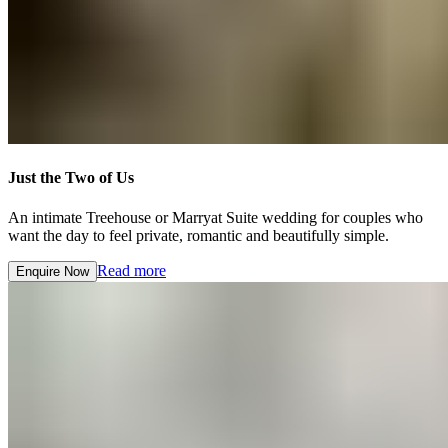
Just the Two of Us​​​​‌ ‍ ​‍​‍‌‍ ‌ ​‍‌‍‍‌‌‍‌ ‌‍‍‌‌‍ ‍​‍​‍​ ‍‍​‍​‍‌ ​ ‌‍​‌‌‍ ‍‌‍‍‌‌ ‌​‌ ‍‌​‍ ‍‌‍‍‌‌‍ ​‍​‍​‍ ​​‍​‍‌‍‍​‌ ​‍‌‍‌‌‌‍‌‍​‍​‍​ ‍‍​‍​‍‌‍‍​‌ ‌​‌ ‌​‌ ​​‌ ​ ​ ‍‍​‍ ​‍ ‌‍ ​​‍ ‌‌‍​‌‌‍ ‍‌‍‌​​‍ ‌‌ ​‍​‍ ‌‌‍‍​‌‍ ‌ ‌​‌‍‌‌‌‍ ​‌ ​ ​‍ ‌‌ ​ ‌ ‌​‌ ‌‌‌‍‌​‌‍‍‌‌‍ ​‍ ‍‌ ‌‍‌‍‌‌‌ ​‍‌‍​ ‌‍‌‌‌‍ ​​‍ ‍‌‍​‌‌ ​​‌ ​​​‍ ‌‍‍‌‌‍ ‍‌ ‌​‌‍‌‌‌‍ ‍‌ ‌​​‍ ‌‍‌‌‌‍‌​‌‍‍‌‌ ‌​​‍ ‌‍ ‌‌‍ ‌‍‌​‌‍‌‌​ ‌‌ ​​‌ ​‍‌‍‌‌‌ ​ ‌‍‌‌‌‍ ‍‌ ‌​‌‍​‌‌ ‌​‌‍‍‌‌‍ ‌‍ ‍​ ‍ ‌‍‍‌‌‍‌​​ ‌​ ​‍​ ‍‌​ ‌​‌‍‌​​ ‌‌​ ‌‌‌‍‌‍​ ‌​​‍ ‌‌‍​‍‌‍‌‌​ ‌‌‌‍‌‌​‍ ‌​ ‌​​ ​​‌‍​‌​ ​‌​‍ ‌‌‍​‌​ ‌ ​ ‍‌​ ‌ ​‍ ‌‌‍‌‍​ ‌ ​ ​ ‌‍​‍‌‍‌‍‌‍‌​‌‍​ ‌‍‌‌​ ‌ ‌‍​‍‌‍‌‌​ ​​​ ‍ ‌ ‌​‌ ‍‌‌ ​​‌‍‌‌​ ‌‌‍‍​‌‍ ‌ ‌​‌‍‌‌‌‍ ​‌‌​ ‌‍‍‌‌ ‌​‌‍‌‌‌‌​​‌‍​‌‌‍‌ ‌‍‌‌​ ‍ ‌ ​​‌‍​‌‌ ‌​‌‍‍​​ ‌‌ ​​‌‍​‌‌‍‌ ‌‍‌‌‌​​‍‌ ‌‌‌‍‍‌‌‍ ​‌‍‌​‌‍‌‌‌ ​‍​‍‌‌​ ‌‌‌​​‍‌‌ ‌‍‍ ‌‍‌‌‌ ‍‌​‍‌‌​ ​ ‌​‌​​‍‌‌​ ​ ‌​‌​​‍‌‌​ ​‍​ ​‍‌‍​‍​ ​ ‌‍‌‍​ ​‌​ ‌‍​ ‍‌‌‍‌‍​ ‍​‌‍‌‍‌‍‌‍‌‍‌‌​ ​‍​‍‌‌​ ​‍​ ​‍​‍‌‌​ ‌‌‌​‌​​‍ ‍‌‍​ ‌‍ ‌‍ ‍‌ ‌​‌‍‌‌‌‍ ‍‌ ‌​​‍‌‌​ ‌‌‌​​‍‌‌ ‌‍‍ ‌‍‌‌‌ ‍‌​‍‌‌​ ​ ‌​‌​​‍‌‌​ ​ ‌​‌​​‍‌‌​ ​‍​ ​‍‌‍​‌​ ‍​​ ​​‌‍​‌‌‍​‍‌‍​‍​ ‍‌‌‍‌‍‌‍‌‌​ ​​‌‍​‌​ ​​​‍‌‌​ ​‍​ ​‍​‍‌‌​ ‌‌‌​‌​​‍ ‍‌ ‌​‌‍‍‌‌ ‌​‌‍ ​‌‍‌‌​ ‌‍​‍‌‍​‌‌ ​ ‌‍‌‌‌‌‌‌‌ ​‍‌‍ ​​ ‌‌‍‍​‌ ‌​‌ ‌​‌ ​​‌ ​ ​‍‌‌​ ​ ‌​​‌​‍‌‌​ ​‍‌​‌‍​‍‌‌​ ​‍‌​‌‍‌‍ ​​‍ ‌‌‍​‌‌‍ ‍‌‍‌​​‍ ‌‌ ​‍​‍ ‌‌‍‍​‌‍ ‌ ‌​‌‍‌‌‌‍ ​‌ ​ ​‍ ‌‌ ​ ‌ ‌​‌ ‌‌‌‍‌​‌‍‍‌‌‍ ​‍ ‍‌ ‌‍‌‍‌‌‌ ​‍‌‍​ ‌‍‌‌‌‍ ​​‍ ‍‌‍​‌‌ ​​‌ ​​​‍‌‍‌‍‍‌‌‍‌​​ ‌​ ​‍​ ‍‌​ ‌​‌‍‌​​ ‌‌​ ‌‌‌‍‌‍​ ‌​​‍ ‌‌‍​‍‌‍‌‌​ ‌‌‌‍‌‌​‍ ‌​ ‌​​ ​​‌‍​‌​ ​‌​‍ ‌‌‍​‌​ ‌ ​ ‍‌​ ‌ ​‍ ‌‌‍‌‍​ ‌ ​ ​ ‌‍​‍‌‍‌‍‌‍‌​‌‍​ ‌‍‌‌​ ‌ ‌‍​‍‌‍‌‌​ ​​​‍‌‍‌ ‌​‌ ‍‌‌ ​​‌‍‌‌​ ‌‌‍‍​‌‍ ‌ ‌​‌‍‌‌‌‍ ​‌‌​ ‌‍‍‌‌ ‌​‌‍‌‌‌‌​​‌‍​‌‌‍‌ ‌‍‌‌​‍‌‍‌ ​​‌‍​‌‌ ‌​‌‍‍​​ ‌‌ ​​‌‍​‌‌‍‌ ‌‍‌‌‌​​‍‌ ‌‌‌‍‍‌‌‍ ​‌‍‌​‌‍‌‌‌ ​‍​‍‌‌​ ‌‌‌​​‍‌‌ ‌‍‍ ‌‍‌‌‌ ‍‌​‍‌‌​ ​ ‌​‌​​‍‌‌​ ​ ‌​‌​​‍‌‌​ ​‍​ ​‍‌‍​‍​ ​ ‌‍‌‍​ ​‌​ ‌‍​ ‍‌‌‍‌‍​ ‍​‌‍‌‍‌‍‌‍‌‍‌‌​ ​‍​‍‌‌​ ​‍​ ​‍​‍‌‌​ ‌‌‌​‌​​‍ ‍‌‍​ ‌‍ ‌‍ ‍‌ ‌​‌‍‌‌‌‍ ‍‌ ‌​​‍‌‌​ ‌‌‌​​‍‌‌ ‌‍‍ ‌‍‌‌‌ ‍‌​‍‌‌​ ​ ‌​‌​​‍‌‌​ ​ ‌​‌​​‍‌‌​ ​‍​ ​‍‌‍​‌​ ‍​​ ​​‌‍​‌‌‍​‍‌‍​‍​ ‍‌‌‍‌‍‌‍‌‌​ ​​‌‍​‌​ ​​​‍‌‌​ ​‍​ ​‍​‍‌‌​ ‌‌‌​‌​​‍ ‍‌ ‌​‌‍‍‌‌ ‌​‌‍ ​‌‍‌‌​‍‌‍‌ ​​‌‍‌‌‌ ​‍‌ ​ ‌ ​​‌‍‌‌‌‍​ ‌ ‌​‌‍‍‌‌ ‌‍‌‍‌‌​ ‌‌ ​​‌ ‌‌‌‍​‍‌‍ ​‌‍‍‌‌ ​ ‌‍‍​‌‍‌‌‌‍‌​​‍​‍‌ ‌
An intimate Treehouse or Marryat Suite wedding for couples who
want the day to feel private, romantic and beautifully simple.​​​​‌ ‍ ​‍​‍‌‍ ‌ ​‍‌‍‍‌‌‍‌ ‌‍‍‌‌‍ ‍​‍​‍​ ‍‍​‍​‍‌ ​ ‌‍​‌‌‍ ‍‌‍‍‌‌ ‌​‌ ‍‌​‍ ‍‌‍‍‌‌‍ ​‍​‍​‍ ​​‍​‍‌‍‍​‌ ​‍‌‍‌‌‌‍‌‍​‍​‍​ ‍‍​‍​‍‌‍‍​‌ ‌​‌ ‌​‌ ​​‌ ​ ​ ‍‍​‍ ​‍ ‌‍ ​​‍ ‌‌‍​‌‌‍ ‍‌‍‌​​‍ ‌‌ ​‍​‍ ‌‌‍‍​‌‍ ‌ ‌​‌‍‌‌‌‍ ​‌ ​ ​‍ ‌‌ ​ ‌ ‌​‌ ‌‌‌‍‌​‌‍‍‌‌‍ ​‍ ‍‌ ‌‍‌‍‌‌‌ ​‍‌‍​ ‌‍‌‌‌‍ ​​‍ ‍‌‍​‌‌ ​​‌ ​​​‍ ‌‍‍‌‌‍ ‍‌ ‌​‌‍‌‌‌‍ ‍‌ ‌​​‍ ‌‍‌‌‌‍‌​‌‍‍‌‌ ‌​​‍ ‌‍ ‌‌‍ ‌‍‌​‌‍‌‌​ ‌‌ ​​‌ ​‍‌‍‌‌‌ ​ ‌‍‌‌‌‍ ‍‌ ‌​‌‍​‌‌ ‌​‌‍‍‌‌‍ ‌‍ ‍​ ‍ ‌‍‍‌‌‍‌​​ ‌​ ​‍​ ‍‌​ ‌​‌‍‌​​ ‌‌​ ‌‌‌‍‌‍​ ‌​​‍ ‌‌‍​‍‌‍‌‌​ ‌‌‌‍‌‌​‍ ‌​ ‌​​ ​​‌‍​‌​ ​‌​‍ ‌‌‍​‌​ ‌ ​ ‍‌​ ‌ ​‍ ‌‌‍‌‍​ ‌ ​ ​ ‌‍​‍‌‍‌‍‌‍‌​‌‍​ ‌‍‌‌​ ‌ ‌‍​‍‌‍‌‌​ ​​​ ‍ ‌ ‌​‌ ‍‌‌ ​​‌‍‌‌​ ‌‌‍‍​‌‍ ‌ ‌​‌‍‌‌‌‍ ​‌‌​ ‌‍‍‌‌ ‌​‌‍‌‌‌‌​​‌‍​‌‌‍‌ ‌‍‌‌​ ‍ ‌ ​​‌‍​‌‌ ‌​‌‍‍​​ ‌‌ ​​‌‍​‌‌‍‌ ‌‍‌‌‌​​‍‌ ‌‌‌‍‍‌‌‍ ​‌‍‌​‌‍‌‌‌ ​‍​‍‌‌​ ‌‌‌​​‍‌‌ ‌‍‍ ‌‍‌‌‌ ‍‌​‍‌‌​ ​ ‌​‌​​‍‌‌​ ​ ‌​‌​​‍‌‌​ ​‍​ ​‍‌‍​‍​ ​ ‌‍‌‍​ ​‌​ ‌‍​ ‍‌‌‍‌‍​ ‍​‌‍‌‍‌‍‌‍‌‍‌‌​ ​‍​‍‌‌​ ​‍​ ​‍​‍‌‌​ ‌‌‌​‌​​‍ ‍‌‍​ ‌‍ ‌‍ ‍‌ ‌​‌‍‌‌‌‍ ‍‌ ‌​​‍‌‌​ ‌‌‌​​‍‌‌ ‌‍‍ ‌‍‌‌‌ ‍‌​‍‌‌​ ​ ‌​‌​​‍‌‌​ ​ ‌​‌​​‍‌‌​ ​‍​ ​‍‌‍​‌​ ‍​​ ​​‌‍​‌‌‍​‍‌‍​‍​ ‍‌‌‍‌‍‌‍‌‌​ ​​‌‍​‌​ ​​​‍‌‌​ ​‍​ ​‍​‍‌‌​ ‌‌‌​‌​​‍ ‍‌‍‌‌‌ ‍​‌‍​ ‌‍‌‌‌ ​‍‌ ​​‌ ‌​​ ‌‍​‍‌‍​‌‌ ​ ‌‍‌‌‌‌‌‌‌ ​‍‌‍ ​​ ‌‌‍‍​‌ ‌​‌ ‌​‌ ​​‌ ​ ​‍‌‌​ ​ ‌​​‌​‍‌‌​ ​‍‌​‌‍​‍‌‌​ ​‍‌​‌‍‌‍ ​​‍ ‌‌‍​‌‌‍ ‍‌‍‌​​‍ ‌‌ ​‍​‍ ‌‌‍‍​‌‍ ‌ ‌​‌‍‌‌‌‍ ​‌ ​ ​‍ ‌‌ ​ ‌ ‌​‌ ‌‌‌‍‌​‌‍‍‌‌‍ ​‍ ‍‌ ‌‍‌‍‌‌‌ ​‍‌‍​ ‌‍‌‌‌‍ ​​‍ ‍‌‍​‌‌ ​​‌ ​​​‍‌‍‌‍‍‌‌‍‌​​ ‌​ ​‍​ ‍‌​ ‌​‌‍‌​​ ‌‌​ ‌‌‌‍‌‍​ ‌​​‍ ‌‌‍​‍‌‍‌‌​ ‌‌‌‍‌‌​‍ ‌​ ‌​​ ​​‌‍​‌​ ​‌​‍ ‌‌‍​‌​ ‌ ​ ‍‌​ ‌ ​‍ ‌‌‍‌‍​ ‌ ​ ​ ‌‍​‍‌‍‌‍‌‍‌​‌‍​ ‌‍‌‌​ ‌ ‌‍​‍‌‍‌‌​ ​​​‍‌‍‌ ‌​‌ ‍‌‌ ​​‌‍‌‌​ ‌‌‍‍​‌‍ ‌ ‌​‌‍‌‌‌‍ ​‌‌​ ‌‍‍‌‌ ‌​‌‍‌‌‌‌​​‌‍​‌‌‍‌ ‌‍‌‌​‍‌‍‌ ​​‌‍​‌‌ ‌​‌‍‍​​ ‌‌ ​​‌‍​‌‌‍‌ ‌‍‌‌‌​​‍‌ ‌‌‌‍‍‌‌‍ ​‌‍‌​‌‍‌‌‌ ​‍​‍‌‌​ ‌‌‌​​‍‌‌ ‌‍‍ ‌‍‌‌‌ ‍‌​‍‌‌​ ​ ‌​‌​​‍‌‌​ ​ ‌​‌​​‍‌‌​ ​‍​ ​‍‌‍​‍​ ​ ‌‍‌‍​ ​‌​ ‌‍​ ‍‌‌‍‌‍​ ‍​‌‍‌‍‌‍‌‍‌‍‌‌​ ​‍​‍‌‌​ ​‍​ ​‍​‍‌‌​ ‌‌‌​‌​​‍ ‍‌‍​ ‌‍ ‌‍ ‍‌ ‌​‌‍‌‌‌‍ ‍‌ ‌​​‍‌‌​ ‌‌‌​​‍‌‌ ‌‍‍ ‌‍‌‌‌ ‍‌​‍‌‌​ ​ ‌​‌​​‍‌‌​ ​ ‌​‌​​‍‌‌​ ​‍​ ​‍‌‍​‌​ ‍​​ ​​‌‍​‌‌‍​‍‌‍​‍​ ‍‌‌‍‌‍‌‍‌‌​ ​​‌‍​‌​ ​​​‍‌‌​ ​‍​ ​‍​‍‌‌​ ‌‌‌​‌​​‍ ‍‌‍‌‌‌ ‍​‌‍​ ‌‍‌‌‌ ​‍‌ ​​‌ ‌​​‍‌‍‌ ​​‌‍‌‌‌ ​‍‌ ​ ‌ ​​‌‍‌‌‌‍​ ‌ ‌​‌‍‍‌‌ ‌‍‌‍‌‌​ ‌‌ ​​‌ ‌‌‌‍​‍‌‍ ​‌‍‍‌‌ ​ ‌‍‍​‌‍‌‌‌‍‌​​‍​‍‌ ‌
Read more​​​​‌ ‍ ​‍​‍‌‍ ‌ ​‍‌‍‍‌‌‍‌ ‌‍‍‌‌‍ ‍​‍​‍​ ‍‍​‍​‍‌ ​ ‌‍​‌‌‍ ‍‌‍‍‌‌ ‌​‌ ‍‌​‍ ‍‌‍‍‌‌‍ ​‍​‍​‍ ​​‍​‍‌‍‍​‌ ​‍‌‍‌‌‌‍‌‍​‍​‍​ ‍‍​‍​‍‌‍‍​‌ ‌​‌ ‌​‌ ​​‌ ​ ​ ‍‍​‍ ​‍ ‌‍ ​​‍ ‌‌‍​‌‌‍ ‍‌‍‌​​‍ ‌‌ ​‍​‍ ‌‌‍‍​‌‍ ‌ ‌​‌‍‌‌‌‍ ​‌ ​ ​‍ ‌‌ ​ ‌ ‌​‌ ‌‌‌‍‌​‌‍‍‌‌‍ ​‍ ‍‌ ‌‍‌‍‌‌‌ ​‍‌‍​ ‌‍‌‌‌‍ ​​‍ ‍‌‍​‌‌ ​​‌ ​​​‍ ‌‍‍‌‌‍ ‍‌ ‌​‌‍‌‌‌‍ ‍‌ ‌​​‍ ‌‍‌‌‌‍‌​‌‍‍‌‌ ‌​​‍ ‌‍ ‌‌‍ ‌‍‌​‌‍‌‌​ ‌‌ ​​‌ ​‍‌‍‌‌‌ ​ ‌‍‌‌‌‍ ‍‌ ‌​‌‍​‌‌ ‌​‌‍‍‌‌‍ ‌‍ ‍​ ‍ ‌‍‍‌‌‍‌​​ ‌​ ​‍​ ‍‌​ ‌​‌‍‌​​ ‌‌​ ‌‌‌‍‌‍​ ‌​​‍ ‌‌‍​‍‌‍‌‌​ ‌‌‌‍‌‌​‍ ‌​ ‌​​ ​​‌‍​‌​ ​‌​‍ ‌‌‍​‌​ ‌ ​ ‍‌​ ‌ ​‍ ‌‌‍‌‍​ ‌ ​ ​ ‌‍​‍‌‍‌‍‌‍‌​‌‍​ ‌‍‌‌​ ‌ ‌‍​‍‌‍‌‌​ ​​​ ‍ ‌ ‌​‌ ‍‌‌ ​​‌‍‌‌​ ‌‌‍‍​‌‍ ‌ ‌​‌‍‌‌‌‍ ​‌‌​ ‌‍‍‌‌ ‌​‌‍‌‌‌‌​​‌‍​‌‌‍‌ ‌‍‌‌​ ‍ ‌ ​​‌‍​‌‌ ‌​‌‍‍​​ ‌‌ ​​‌‍​‌‌‍‌ ‌‍‌‌‌​​‍‌ ‌‌‌‍‍‌‌‍ ​‌‍‌​‌‍‌‌‌ ​‍​‍‌‌​ ‌‌‌​​‍‌‌ ‌‍‍ ‌‍‌‌‌ ‍‌​‍‌‌​ ​ ‌​‌​​‍‌‌​ ​ ‌​‌​​‍‌‌​ ​‍​ ​‍‌‍​‍​ ​ ‌‍‌‍​ ​‌​ ‌‍​ ‍‌‌‍‌‍​ ‍​‌‍‌‍‌‍‌‍‌‍‌‌​ ​‍​‍‌‌​ ​‍​ ​‍​‍‌‌​ ‌‌‌​‌​​‍ ‍‌‍​ ‌‍ ‌‍ ‍‌ ‌​‌‍‌‌‌‍ ‍‌ ‌​​‍‌‌​ ‌‌‌​​‍‌‌ ‌‍‍ ‌‍‌‌‌ ‍‌​‍‌‌​ ​ ‌​‌​​‍‌‌​ ​ ‌​‌​​‍‌‌​ ​‍​ ​‍‌‍​‌​ ‍​​ ​​‌‍​‌‌‍​‍‌‍​‍​ ‍‌‌‍‌‍‌‍‌‌​ ​​‌‍​‌​ ​​​‍‌‌​ ​‍​ ​‍​‍‌‌​ ‌‌‌​‌​​‍ ‍‌ ​ ‌‍‌‌‌‍​ ‌‍ ‌‍ ‍‌‍‌​‌‍​‌‌ ​‍‌ ‍‌‌​​ ‌ ‌​‌‍​‌​‍ ‍‌‍ ​‌‍​‌‌‍​‍‌‍‌‌‌‍ ​​ ‌‍​‍‌‍​‌‌ ​ ‌‍‌‌‌‌‌‌‌ ​‍‌‍ ​​ ‌‌‍‍​‌ ‌​‌ ‌​‌ ​​‌ ​ ​‍‌‌​ ​ ‌​​‌​‍‌‌​ ​‍‌​‌‍​‍‌‌​ ​‍‌​‌‍‌‍ ​​‍ ‌‌‍​‌‌‍ ‍‌‍‌​​‍ ‌‌ ​‍​‍ ‌‌‍‍​‌‍ ‌ ‌​‌‍‌‌‌‍ ​‌ ​ ​‍ ‌‌ ​ ‌ ‌​‌ ‌‌‌‍‌​‌‍‍‌‌‍ ​‍ ‍‌ ‌‍‌‍‌‌‌ ​‍‌‍​ ‌‍‌‌‌‍ ​​‍ ‍‌‍​‌‌ ​​‌ ​​​‍‌‍‌‍‍‌‌‍‌​​ ‌​ ​‍​ ‍‌​ ‌​‌‍‌​​ ‌‌​ ‌‌‌‍‌‍​ ‌​​‍ ‌‌‍​‍‌‍‌‌​ ‌‌‌‍‌‌​‍ ‌​ ‌​​ ​​‌‍​‌​ ​‌​‍ ‌‌‍​‌​ ‌ ​ ‍‌​ ‌ ​‍ ‌‌‍‌‍​ ‌ ​ ​ ‌‍​‍‌‍‌‍‌‍‌​‌‍​ ‌‍‌‌​ ‌ ‌‍​‍‌‍‌‌​ ​​​‍‌‍‌ ‌​‌ ‍‌‌ ​​‌‍‌‌​ ‌‌‍‍​‌‍ ‌ ‌​‌‍‌‌‌‍ ​‌‌​ ‌‍‍‌‌ ‌​‌‍‌‌‌‌​​‌‍​‌‌‍‌ ‌‍‌‌​‍‌‍‌ ​​‌‍​‌‌ ‌​‌‍‍​​ ‌‌ ​​‌‍​‌‌‍‌ ‌‍‌‌‌​​‍‌ ‌‌‌‍‍‌‌‍ ​‌‍‌​‌‍‌‌‌ ​‍​‍‌‌​ ‌‌‌​​‍‌‌ ‌‍‍ ‌‍‌‌‌ ‍‌​‍‌‌​ ​ ‌​‌​​‍‌‌​ ​ ‌​‌​​‍‌‌​ ​‍​ ​‍‌‍​‍​ ​ ‌‍‌‍​ ​‌​ ‌‍​ ‍‌‌‍‌‍​ ‍​‌‍‌‍‌‍‌‍‌‍‌‌​ ​‍​‍‌‌​ ​‍​ ​‍​‍‌‌​ ‌‌‌​‌​​‍ ‍‌‍​ ‌‍ ‌‍ ‍‌ ‌​‌‍‌‌‌‍ ‍‌ ‌​​‍‌‌​ ‌‌‌​​‍‌‌ ‌‍‍ ‌‍‌‌‌ ‍‌​‍‌‌​ ​ ‌​‌​​‍‌‌​ ​ ‌​‌​​‍‌‌​ ​‍​ ​‍‌‍​‌​ ‍​​ ​​‌‍​‌‌‍​‍‌‍​‍​ ‍‌‌‍‌‍‌‍‌‌​ ​​‌‍​‌​ ​​​‍‌‌​ ​‍​ ​‍​‍‌‌​ ‌‌‌​‌​​‍ ‍‌ ​ ‌‍‌‌‌‍​ ‌‍ ‌‍ ‍‌‍‌​‌‍​‌‌ ​‍‌ ‍‌‌​​ ‌ ‌​‌‍​‌​‍ ‍‌‍ ​‌‍​‌‌‍​‍‌‍‌‌‌‍ ​​‍‌‍‌ ​​‌‍‌‌‌ ​‍‌ ​ ‌ ​​‌‍‌‌‌‍​ ‌ ‌​‌‍‍‌‌ ‌‍‌‍‌‌​ ‌‌ ​​‌ ‌‌‌‍​‍‌‍ ​‌‍‍‌‌ ​ ‌‍‍​‌‍‌‌‌‍‌​​‍​‍‌ ‌
Enquire Now​​​​‌ ‍ ​‍​‍‌‍ ‌ ​‍‌‍‍‌‌‍‌ ‌‍‍‌‌‍ ‍​‍​‍​ ‍‍​‍​‍‌ ​ ‌‍​‌‌‍ ‍‌‍‍‌‌ ‌​‌ ‍‌​‍ ‍‌‍‍‌‌‍ ​‍​‍​‍ ​​‍​‍‌‍‍​‌ ​‍‌‍‌‌‌‍‌‍​‍​‍​ ‍‍​‍​‍‌‍‍​‌ ‌​‌ ‌​‌ ​​‌ ​ ​ ‍‍​‍ ​‍ ‌‍ ​​‍ ‌‌‍​‌‌‍ ‍‌‍‌​​‍ ‌‌ ​‍​‍ ‌‌‍‍​‌‍ ‌ ‌​‌‍‌‌‌‍ ​‌ ​ ​‍ ‌‌ ​ ‌ ‌​‌ ‌‌‌‍‌​‌‍‍‌‌‍ ​‍ ‍‌ ‌‍‌‍‌‌‌ ​‍‌‍​ ‌‍‌‌‌‍ ​​‍ ‍‌‍​‌‌ ​​‌ ​​​‍ ‌‍‍‌‌‍ ‍‌ ‌​‌‍‌‌‌‍ ‍‌ ‌​​‍ ‌‍‌‌‌‍‌​‌‍‍‌‌ ‌​​‍ ‌‍ ‌‌‍ ‌‍‌​‌‍‌‌​ ‌‌ ​​‌ ​‍‌‍‌‌‌ ​ ‌‍‌‌‌‍ ‍‌ ‌​‌‍​‌‌ ‌​‌‍‍‌‌‍ ‌‍ ‍​ ‍ ‌‍‍‌‌‍‌​​ ‌​ ​‍​ ‍‌​ ‌​‌‍‌​​ ‌‌​ ‌‌‌‍‌‍​ ‌​​‍ ‌‌‍​‍‌‍‌‌​ ‌‌‌‍‌‌​‍ ‌​ ‌​​ ​​‌‍​‌​ ​‌​‍ ‌‌‍​‌​ ‌ ​ ‍‌​ ‌ ​‍ ‌‌‍‌‍​ ‌ ​ ​ ‌‍​‍‌‍‌‍‌‍‌​‌‍​ ‌‍‌‌​ ‌ ‌‍​‍‌‍‌‌​ ​​​ ‍ ‌ ‌​‌ ‍‌‌ ​​‌‍‌‌​ ‌‌‍‍​‌‍ ‌ ‌​‌‍‌‌‌‍ ​‌‌​ ‌‍‍‌‌ ‌​‌‍‌‌‌‌​​‌‍​‌‌‍‌ ‌‍‌‌​ ‍ ‌ ​​‌‍​‌‌ ‌​‌‍‍​​ ‌‌ ​​‌‍​‌‌‍‌ ‌‍‌‌‌​​‍‌ ‌‌‌‍‍‌‌‍ ​‌‍‌​‌‍‌‌‌ ​‍​‍‌‌​ ‌‌‌​​‍‌‌ ‌‍‍ ‌‍‌‌‌ ‍‌​‍‌‌​ ​ ‌​‌​​‍‌‌​ ​ ‌​‌​​‍‌‌​ ​‍​ ​‍‌‍​‍​ ​ ‌‍‌‍​ ​‌​ ‌‍​ ‍‌‌‍‌‍​ ‍​‌‍‌‍‌‍‌‍‌‍‌‌​ ​‍​‍‌‌​ ​‍​ ​‍​‍‌‌​ ‌‌‌​‌​​‍ ‍‌‍​ ‌‍ ‌‍ ‍‌ ‌​‌‍‌‌‌‍ ‍‌ ‌​​‍‌‌​ ‌‌‌​​‍‌‌ ‌‍‍ ‌‍‌‌‌ ‍‌​‍‌‌​ ​ ‌​‌​​‍‌‌​ ​ ‌​‌​​‍‌‌​ ​‍​ ​‍‌‍​‌​ ‍​​ ​​‌‍​‌‌‍​‍‌‍​‍​ ‍‌‌‍‌‍‌‍‌‌​ ​​‌‍​‌​ ​​​‍‌‌​ ​‍​ ​‍​‍‌‌​ ‌‌‌​‌​​‍ ‍‌ ​​‌ ​‍‌‍‍‌‌‍ ‌‌‍​‌‌ ​‍‌ ‍‌‌​​ ‌ ‌​‌‍​‌​‍ ‍‌‍ ​‌‍​‌‌‍​‍‌‍‌‌‌‍ ​​ ‌‍​‍‌‍​‌‌ ​ ‌‍‌‌‌‌‌‌‌ ​‍‌‍ ​​ ‌‌‍‍​‌ ‌​‌ ‌​‌ ​​‌ ​ ​‍‌‌​ ​ ‌​​‌​‍‌‌​ ​‍‌​‌‍​‍‌‌​ ​‍‌​‌‍‌‍ ​​‍ ‌‌‍​‌‌‍ ‍‌‍‌​​‍ ‌‌ ​‍​‍ ‌‌‍‍​‌‍ ‌ ‌​‌‍‌‌‌‍ ​‌ ​ ​‍ ‌‌ ​ ‌ ‌​‌ ‌‌‌‍‌​‌‍‍‌‌‍ ​‍ ‍‌ ‌‍‌‍‌‌‌ ​‍‌‍​ ‌‍‌‌‌‍ ​​‍ ‍‌‍​‌‌ ​​‌ ​​​‍‌‍‌‍‍‌‌‍‌​​ ‌​ ​‍​ ‍‌​ ‌​‌‍‌​​ ‌‌​ ‌‌‌‍‌‍​ ‌​​‍ ‌‌‍​‍‌‍‌‌​ ‌‌‌‍‌‌​‍ ‌​ ‌​​ ​​‌‍​‌​ ​‌​‍ ‌‌‍​‌​ ‌ ​ ‍‌​ ‌ ​‍ ‌‌‍‌‍​ ‌ ​ ​ ‌‍​‍‌‍‌‍‌‍‌​‌‍​ ‌‍‌‌​ ‌ ‌‍​‍‌‍‌‌​ ​​​‍‌‍‌ ‌​‌ ‍‌‌ ​​‌‍‌‌​ ‌‌‍‍​‌‍ ‌ ‌​‌‍‌‌‌‍ ​‌‌​ ‌‍‍‌‌ ‌​‌‍‌‌‌‌​​‌‍​‌‌‍‌ ‌‍‌‌​‍‌‍‌ ​​‌‍​‌‌ ‌​‌‍‍​​ ‌‌ ​​‌‍​‌‌‍‌ ‌‍‌‌‌​​‍‌ ‌‌‌‍‍‌‌‍ ​‌‍‌​‌‍‌‌‌ ​‍​‍‌‌​ ‌‌‌​​‍‌‌ ‌‍‍ ‌‍‌‌‌ ‍‌​‍‌‌​ ​ ‌​‌​​‍‌‌​ ​ ‌​‌​​‍‌‌​ ​‍​ ​‍‌‍​‍​ ​ ‌‍‌‍​ ​‌​ ‌‍​ ‍‌‌‍‌‍​ ‍​‌‍‌‍‌‍‌‍‌‍‌‌​ ​‍​‍‌‌​ ​‍​ ​‍​‍‌‌​ ‌‌‌​‌​​‍ ‍‌‍​ ‌‍ ‌‍ ‍‌ ‌​‌‍‌‌‌‍ ‍‌ ‌​​‍‌‌​ ‌‌‌​​‍‌‌ ‌‍‍ ‌‍‌‌‌ ‍‌​‍‌‌​ ​ ‌​‌​​‍‌‌​ ​ ‌​‌​​‍‌‌​ ​‍​ ​‍‌‍​‌​ ‍​​ ​​‌‍​‌‌‍​‍‌‍​‍​ ‍‌‌‍‌‍‌‍‌‌​ ​​‌‍​‌​ ​​​‍‌‌​ ​‍​ ​‍​‍‌‌​ ‌‌‌​‌​​‍ ‍‌ ​​‌ ​‍‌‍‍‌‌‍ ‌‌‍​‌‌ ​‍‌ ‍‌‌​​ ‌ ‌​‌‍​‌​‍ ‍‌‍ ​‌‍​‌‌‍​‍‌‍‌‌‌‍ ​​‍‌‍‌ ​​‌‍‌‌‌ ​‍‌ ​ ‌ ​​‌‍‌‌‌‍​ ‌ ‌​‌‍‍‌‌ ‌‍‌‍‌‌​ ‌‌ ​​‌ ‌‌‌‍​‍‌‍ ​‌‍‍‌‌ ​ ‌‍‍​‌‍‌‌‌‍‌​​‍​‍‌ ‌