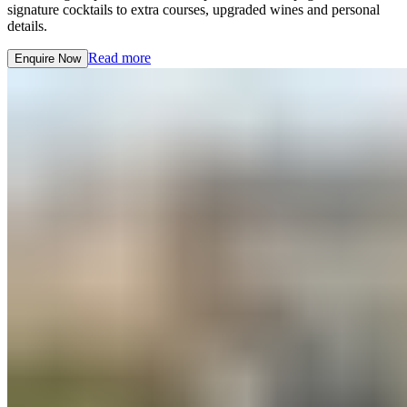
signature cocktails to extra courses, upgraded wines and personal
details.​​​​‌ ‍ ​‍​‍‌‍ ‌ ​‍‌‍‍‌‌‍‌ ‌‍‍‌‌‍ ‍​‍​‍​ ‍‍​‍​‍‌ ​ ‌‍​‌‌‍ ‍‌‍‍‌‌ ‌​‌ ‍‌​‍ ‍‌‍‍‌‌‍ ​‍​‍​‍ ​​‍​‍‌‍‍​‌ ​‍‌‍‌‌‌‍‌‍​‍​‍​ ‍‍​‍​‍‌‍‍​‌ ‌​‌ ‌​‌ ​​‌ ​ ​ ‍‍​‍ ​‍ ‌‍ ​​‍ ‌‌‍​‌‌‍ ‍‌‍‌​​‍ ‌‌ ​‍​‍ ‌‌‍‍​‌‍ ‌ ‌​‌‍‌‌‌‍ ​‌ ​ ​‍ ‌‌ ​ ‌ ‌​‌ ‌‌‌‍‌​‌‍‍‌‌‍ ​‍ ‍‌ ‌‍‌‍‌‌‌ ​‍‌‍​ ‌‍‌‌‌‍ ​​‍ ‍‌‍​‌‌ ​​‌ ​​​‍ ‌‍‍‌‌‍ ‍‌ ‌​‌‍‌‌‌‍ ‍‌ ‌​​‍ ‌‍‌‌‌‍‌​‌‍‍‌‌ ‌​​‍ ‌‍ ‌‌‍ ‌‍‌​‌‍‌‌​ ‌‌ ​​‌ ​‍‌‍‌‌‌ ​ ‌‍‌‌‌‍ ‍‌ ‌​‌‍​‌‌ ‌​‌‍‍‌‌‍ ‌‍ ‍​ ‍ ‌‍‍‌‌‍‌​​ ‌​ ​‍​ ‍‌​ ‌​‌‍‌​​ ‌‌​ ‌‌‌‍‌‍​ ‌​​‍ ‌‌‍​‍‌‍‌‌​ ‌‌‌‍‌‌​‍ ‌​ ‌​​ ​​‌‍​‌​ ​‌​‍ ‌‌‍​‌​ ‌ ​ ‍‌​ ‌ ​‍ ‌‌‍‌‍​ ‌ ​ ​ ‌‍​‍‌‍‌‍‌‍‌​‌‍​ ‌‍‌‌​ ‌ ‌‍​‍‌‍‌‌​ ​​​ ‍ ‌ ‌​‌ ‍‌‌ ​​‌‍‌‌​ ‌‌‍‍​‌‍ ‌ ‌​‌‍‌‌‌‍ ​‌‌​ ‌‍‍‌‌ ‌​‌‍‌‌‌‌​​‌‍​‌‌‍‌ ‌‍‌‌​ ‍ ‌ ​​‌‍​‌‌ ‌​‌‍‍​​ ‌‌ ​​‌‍​‌‌‍‌ ‌‍‌‌‌​​‍‌ ‌‌‌‍‍‌‌‍ ​‌‍‌​‌‍‌‌‌ ​‍​‍‌‌​ ‌‌‌​​‍‌‌ ‌‍‍ ‌‍‌‌‌ ‍‌​‍‌‌​ ​ ‌​‌​​‍‌‌​ ​ ‌​‌​​‍‌‌​ ​‍​ ​‍‌‍​‍​ ​ ‌‍‌‍​ ​‌​ ‌‍​ ‍‌‌‍‌‍​ ‍​‌‍‌‍‌‍‌‍‌‍‌‌​ ​‍​‍‌‌​ ​‍​ ​‍​‍‌‌​ ‌‌‌​‌​​‍ ‍‌‍​ ‌‍ ‌‍ ‍‌ ‌​‌‍‌‌‌‍ ‍‌ ‌​​‍‌‌​ ‌‌‌​​‍‌‌ ‌‍‍ ‌‍‌‌‌ ‍‌​‍‌‌​ ​ ‌​‌​​‍‌‌​ ​ ‌​‌​​‍‌‌​ ​‍​ ​‍​ ‍​​ ​ ​ ​‌​ ​ ​ ‌‌‌‍‌‍​ ​​​ ‌‌​ ​‍​ ‌​‌‍​‍‌‍‌​​‍‌‌​ ​‍​ ​‍​‍‌‌​ ‌‌‌​‌​​‍ ‍‌‍‌‌‌ ‍​‌‍​ ‌‍‌‌‌ ​‍‌ ​​‌ ‌​​ ‌‍​‍‌‍​‌‌ ​ ‌‍‌‌‌‌‌‌‌ ​‍‌‍ ​​ ‌‌‍‍​‌ ‌​‌ ‌​‌ ​​‌ ​ ​‍‌‌​ ​ ‌​​‌​‍‌‌​ ​‍‌​‌‍​‍‌‌​ ​‍‌​‌‍‌‍ ​​‍ ‌‌‍​‌‌‍ ‍‌‍‌​​‍ ‌‌ ​‍​‍ ‌‌‍‍​‌‍ ‌ ‌​‌‍‌‌‌‍ ​‌ ​ ​‍ ‌‌ ​ ‌ ‌​‌ ‌‌‌‍‌​‌‍‍‌‌‍ ​‍ ‍‌ ‌‍‌‍‌‌‌ ​‍‌‍​ ‌‍‌‌‌‍ ​​‍ ‍‌‍​‌‌ ​​‌ ​​​‍‌‍‌‍‍‌‌‍‌​​ ‌​ ​‍​ ‍‌​ ‌​‌‍‌​​ ‌‌​ ‌‌‌‍‌‍​ ‌​​‍ ‌‌‍​‍‌‍‌‌​ ‌‌‌‍‌‌​‍ ‌​ ‌​​ ​​‌‍​‌​ ​‌​‍ ‌‌‍​‌​ ‌ ​ ‍‌​ ‌ ​‍ ‌‌‍‌‍​ ‌ ​ ​ ‌‍​‍‌‍‌‍‌‍‌​‌‍​ ‌‍‌‌​ ‌ ‌‍​‍‌‍‌‌​ ​​​‍‌‍‌ ‌​‌ ‍‌‌ ​​‌‍‌‌​ ‌‌‍‍​‌‍ ‌ ‌​‌‍‌‌‌‍ ​‌‌​ ‌‍‍‌‌ ‌​‌‍‌‌‌‌​​‌‍​‌‌‍‌ ‌‍‌‌​‍‌‍‌ ​​‌‍​‌‌ ‌​‌‍‍​​ ‌‌ ​​‌‍​‌‌‍‌ ‌‍‌‌‌​​‍‌ ‌‌‌‍‍‌‌‍ ​‌‍‌​‌‍‌‌‌ ​‍​‍‌‌​ ‌‌‌​​‍‌‌ ‌‍‍ ‌‍‌‌‌ ‍‌​‍‌‌​ ​ ‌​‌​​‍‌‌​ ​ ‌​‌​​‍‌‌​ ​‍​ ​‍‌‍​‍​ ​ ‌‍‌‍​ ​‌​ ‌‍​ ‍‌‌‍‌‍​ ‍​‌‍‌‍‌‍‌‍‌‍‌‌​ ​‍​‍‌‌​ ​‍​ ​‍​‍‌‌​ ‌‌‌​‌​​‍ ‍‌‍​ ‌‍ ‌‍ ‍‌ ‌​‌‍‌‌‌‍ ‍‌ ‌​​‍‌‌​ ‌‌‌​​‍‌‌ ‌‍‍ ‌‍‌‌‌ ‍‌​‍‌‌​ ​ ‌​‌​​‍‌‌​ ​ ‌​‌​​‍‌‌​ ​‍​ ​‍​ ‍​​ ​ ​ ​‌​ ​ ​ ‌‌‌‍‌‍​ ​​​ ‌‌​ ​‍​ ‌​‌‍​‍‌‍‌​​‍‌‌​ ​‍​ ​‍​‍‌‌​ ‌‌‌​‌​​‍ ‍‌‍‌‌‌ ‍​‌‍​ ‌‍‌‌‌ ​‍‌ ​​‌ ‌​​‍‌‍‌ ​​‌‍‌‌‌ ​‍‌ ​ ‌ ​​‌‍‌‌‌‍​ ‌ ‌​‌‍‍‌‌ ‌‍‌‍‌‌​ ‌‌ ​​‌ ‌‌‌‍​‍‌‍ ​‌‍‍‌‌ ​ ‌‍‍​‌‍‌‌‌‍‌​​‍​‍‌ ‌
Read more​​​​‌ ‍ ​‍​‍‌‍ ‌ ​‍‌‍‍‌‌‍‌ ‌‍‍‌‌‍ ‍​‍​‍​ ‍‍​‍​‍‌ ​ ‌‍​‌‌‍ ‍‌‍‍‌‌ ‌​‌ ‍‌​‍ ‍‌‍‍‌‌‍ ​‍​‍​‍ ​​‍​‍‌‍‍​‌ ​‍‌‍‌‌‌‍‌‍​‍​‍​ ‍‍​‍​‍‌‍‍​‌ ‌​‌ ‌​‌ ​​‌ ​ ​ ‍‍​‍ ​‍ ‌‍ ​​‍ ‌‌‍​‌‌‍ ‍‌‍‌​​‍ ‌‌ ​‍​‍ ‌‌‍‍​‌‍ ‌ ‌​‌‍‌‌‌‍ ​‌ ​ ​‍ ‌‌ ​ ‌ ‌​‌ ‌‌‌‍‌​‌‍‍‌‌‍ ​‍ ‍‌ ‌‍‌‍‌‌‌ ​‍‌‍​ ‌‍‌‌‌‍ ​​‍ ‍‌‍​‌‌ ​​‌ ​​​‍ ‌‍‍‌‌‍ ‍‌ ‌​‌‍‌‌‌‍ ‍‌ ‌​​‍ ‌‍‌‌‌‍‌​‌‍‍‌‌ ‌​​‍ ‌‍ ‌‌‍ ‌‍‌​‌‍‌‌​ ‌‌ ​​‌ ​‍‌‍‌‌‌ ​ ‌‍‌‌‌‍ ‍‌ ‌​‌‍​‌‌ ‌​‌‍‍‌‌‍ ‌‍ ‍​ ‍ ‌‍‍‌‌‍‌​​ ‌​ ​‍​ ‍‌​ ‌​‌‍‌​​ ‌‌​ ‌‌‌‍‌‍​ ‌​​‍ ‌‌‍​‍‌‍‌‌​ ‌‌‌‍‌‌​‍ ‌​ ‌​​ ​​‌‍​‌​ ​‌​‍ ‌‌‍​‌​ ‌ ​ ‍‌​ ‌ ​‍ ‌‌‍‌‍​ ‌ ​ ​ ‌‍​‍‌‍‌‍‌‍‌​‌‍​ ‌‍‌‌​ ‌ ‌‍​‍‌‍‌‌​ ​​​ ‍ ‌ ‌​‌ ‍‌‌ ​​‌‍‌‌​ ‌‌‍‍​‌‍ ‌ ‌​‌‍‌‌‌‍ ​‌‌​ ‌‍‍‌‌ ‌​‌‍‌‌‌‌​​‌‍​‌‌‍‌ ‌‍‌‌​ ‍ ‌ ​​‌‍​‌‌ ‌​‌‍‍​​ ‌‌ ​​‌‍​‌‌‍‌ ‌‍‌‌‌​​‍‌ ‌‌‌‍‍‌‌‍ ​‌‍‌​‌‍‌‌‌ ​‍​‍‌‌​ ‌‌‌​​‍‌‌ ‌‍‍ ‌‍‌‌‌ ‍‌​‍‌‌​ ​ ‌​‌​​‍‌‌​ ​ ‌​‌​​‍‌‌​ ​‍​ ​‍‌‍​‍​ ​ ‌‍‌‍​ ​‌​ ‌‍​ ‍‌‌‍‌‍​ ‍​‌‍‌‍‌‍‌‍‌‍‌‌​ ​‍​‍‌‌​ ​‍​ ​‍​‍‌‌​ ‌‌‌​‌​​‍ ‍‌‍​ ‌‍ ‌‍ ‍‌ ‌​‌‍‌‌‌‍ ‍‌ ‌​​‍‌‌​ ‌‌‌​​‍‌‌ ‌‍‍ ‌‍‌‌‌ ‍‌​‍‌‌​ ​ ‌​‌​​‍‌‌​ ​ ‌​‌​​‍‌‌​ ​‍​ ​‍​ ‍​​ ​ ​ ​‌​ ​ ​ ‌‌‌‍‌‍​ ​​​ ‌‌​ ​‍​ ‌​‌‍​‍‌‍‌​​‍‌‌​ ​‍​ ​‍​‍‌‌​ ‌‌‌​‌​​‍ ‍‌ ​ ‌‍‌‌‌‍​ ‌‍ ‌‍ ‍‌‍‌​‌‍​‌‌ ​‍‌ ‍‌‌​​ ‌ ‌​‌‍​‌​‍ ‍‌‍ ​‌‍​‌‌‍​‍‌‍‌‌‌‍ ​​ ‌‍​‍‌‍​‌‌ ​ ‌‍‌‌‌‌‌‌‌ ​‍‌‍ ​​ ‌‌‍‍​‌ ‌​‌ ‌​‌ ​​‌ ​ ​‍‌‌​ ​ ‌​​‌​‍‌‌​ ​‍‌​‌‍​‍‌‌​ ​‍‌​‌‍‌‍ ​​‍ ‌‌‍​‌‌‍ ‍‌‍‌​​‍ ‌‌ ​‍​‍ ‌‌‍‍​‌‍ ‌ ‌​‌‍‌‌‌‍ ​‌ ​ ​‍ ‌‌ ​ ‌ ‌​‌ ‌‌‌‍‌​‌‍‍‌‌‍ ​‍ ‍‌ ‌‍‌‍‌‌‌ ​‍‌‍​ ‌‍‌‌‌‍ ​​‍ ‍‌‍​‌‌ ​​‌ ​​​‍‌‍‌‍‍‌‌‍‌​​ ‌​ ​‍​ ‍‌​ ‌​‌‍‌​​ ‌‌​ ‌‌‌‍‌‍​ ‌​​‍ ‌‌‍​‍‌‍‌‌​ ‌‌‌‍‌‌​‍ ‌​ ‌​​ ​​‌‍​‌​ ​‌​‍ ‌‌‍​‌​ ‌ ​ ‍‌​ ‌ ​‍ ‌‌‍‌‍​ ‌ ​ ​ ‌‍​‍‌‍‌‍‌‍‌​‌‍​ ‌‍‌‌​ ‌ ‌‍​‍‌‍‌‌​ ​​​‍‌‍‌ ‌​‌ ‍‌‌ ​​‌‍‌‌​ ‌‌‍‍​‌‍ ‌ ‌​‌‍‌‌‌‍ ​‌‌​ ‌‍‍‌‌ ‌​‌‍‌‌‌‌​​‌‍​‌‌‍‌ ‌‍‌‌​‍‌‍‌ ​​‌‍​‌‌ ‌​‌‍‍​​ ‌‌ ​​‌‍​‌‌‍‌ ‌‍‌‌‌​​‍‌ ‌‌‌‍‍‌‌‍ ​‌‍‌​‌‍‌‌‌ ​‍​‍‌‌​ ‌‌‌​​‍‌‌ ‌‍‍ ‌‍‌‌‌ ‍‌​‍‌‌​ ​ ‌​‌​​‍‌‌​ ​ ‌​‌​​‍‌‌​ ​‍​ ​‍‌‍​‍​ ​ ‌‍‌‍​ ​‌​ ‌‍​ ‍‌‌‍‌‍​ ‍​‌‍‌‍‌‍‌‍‌‍‌‌​ ​‍​‍‌‌​ ​‍​ ​‍​‍‌‌​ ‌‌‌​‌​​‍ ‍‌‍​ ‌‍ ‌‍ ‍‌ ‌​‌‍‌‌‌‍ ‍‌ ‌​​‍‌‌​ ‌‌‌​​‍‌‌ ‌‍‍ ‌‍‌‌‌ ‍‌​‍‌‌​ ​ ‌​‌​​‍‌‌​ ​ ‌​‌​​‍‌‌​ ​‍​ ​‍​ ‍​​ ​ ​ ​‌​ ​ ​ ‌‌‌‍‌‍​ ​​​ ‌‌​ ​‍​ ‌​‌‍​‍‌‍‌​​‍‌‌​ ​‍​ ​‍​‍‌‌​ ‌‌‌​‌​​‍ ‍‌ ​ ‌‍‌‌‌‍​ ‌‍ ‌‍ ‍‌‍‌​‌‍​‌‌ ​‍‌ ‍‌‌​​ ‌ ‌​‌‍​‌​‍ ‍‌‍ ​‌‍​‌‌‍​‍‌‍‌‌‌‍ ​​‍‌‍‌ ​​‌‍‌‌‌ ​‍‌ ​ ‌ ​​‌‍‌‌‌‍​ ‌ ‌​‌‍‍‌‌ ‌‍‌‍‌‌​ ‌‌ ​​‌ ‌‌‌‍​‍‌‍ ​‌‍‍‌‌ ​ ‌‍‍​‌‍‌‌‌‍‌​​‍​‍‌ ‌
Enquire Now​​​​‌ ‍ ​‍​‍‌‍ ‌ ​‍‌‍‍‌‌‍‌ ‌‍‍‌‌‍ ‍​‍​‍​ ‍‍​‍​‍‌ ​ ‌‍​‌‌‍ ‍‌‍‍‌‌ ‌​‌ ‍‌​‍ ‍‌‍‍‌‌‍ ​‍​‍​‍ ​​‍​‍‌‍‍​‌ ​‍‌‍‌‌‌‍‌‍​‍​‍​ ‍‍​‍​‍‌‍‍​‌ ‌​‌ ‌​‌ ​​‌ ​ ​ ‍‍​‍ ​‍ ‌‍ ​​‍ ‌‌‍​‌‌‍ ‍‌‍‌​​‍ ‌‌ ​‍​‍ ‌‌‍‍​‌‍ ‌ ‌​‌‍‌‌‌‍ ​‌ ​ ​‍ ‌‌ ​ ‌ ‌​‌ ‌‌‌‍‌​‌‍‍‌‌‍ ​‍ ‍‌ ‌‍‌‍‌‌‌ ​‍‌‍​ ‌‍‌‌‌‍ ​​‍ ‍‌‍​‌‌ ​​‌ ​​​‍ ‌‍‍‌‌‍ ‍‌ ‌​‌‍‌‌‌‍ ‍‌ ‌​​‍ ‌‍‌‌‌‍‌​‌‍‍‌‌ ‌​​‍ ‌‍ ‌‌‍ ‌‍‌​‌‍‌‌​ ‌‌ ​​‌ ​‍‌‍‌‌‌ ​ ‌‍‌‌‌‍ ‍‌ ‌​‌‍​‌‌ ‌​‌‍‍‌‌‍ ‌‍ ‍​ ‍ ‌‍‍‌‌‍‌​​ ‌​ ​‍​ ‍‌​ ‌​‌‍‌​​ ‌‌​ ‌‌‌‍‌‍​ ‌​​‍ ‌‌‍​‍‌‍‌‌​ ‌‌‌‍‌‌​‍ ‌​ ‌​​ ​​‌‍​‌​ ​‌​‍ ‌‌‍​‌​ ‌ ​ ‍‌​ ‌ ​‍ ‌‌‍‌‍​ ‌ ​ ​ ‌‍​‍‌‍‌‍‌‍‌​‌‍​ ‌‍‌‌​ ‌ ‌‍​‍‌‍‌‌​ ​​​ ‍ ‌ ‌​‌ ‍‌‌ ​​‌‍‌‌​ ‌‌‍‍​‌‍ ‌ ‌​‌‍‌‌‌‍ ​‌‌​ ‌‍‍‌‌ ‌​‌‍‌‌‌‌​​‌‍​‌‌‍‌ ‌‍‌‌​ ‍ ‌ ​​‌‍​‌‌ ‌​‌‍‍​​ ‌‌ ​​‌‍​‌‌‍‌ ‌‍‌‌‌​​‍‌ ‌‌‌‍‍‌‌‍ ​‌‍‌​‌‍‌‌‌ ​‍​‍‌‌​ ‌‌‌​​‍‌‌ ‌‍‍ ‌‍‌‌‌ ‍‌​‍‌‌​ ​ ‌​‌​​‍‌‌​ ​ ‌​‌​​‍‌‌​ ​‍​ ​‍‌‍​‍​ ​ ‌‍‌‍​ ​‌​ ‌‍​ ‍‌‌‍‌‍​ ‍​‌‍‌‍‌‍‌‍‌‍‌‌​ ​‍​‍‌‌​ ​‍​ ​‍​‍‌‌​ ‌‌‌​‌​​‍ ‍‌‍​ ‌‍ ‌‍ ‍‌ ‌​‌‍‌‌‌‍ ‍‌ ‌​​‍‌‌​ ‌‌‌​​‍‌‌ ‌‍‍ ‌‍‌‌‌ ‍‌​‍‌‌​ ​ ‌​‌​​‍‌‌​ ​ ‌​‌​​‍‌‌​ ​‍​ ​‍​ ‍​​ ​ ​ ​‌​ ​ ​ ‌‌‌‍‌‍​ ​​​ ‌‌​ ​‍​ ‌​‌‍​‍‌‍‌​​‍‌‌​ ​‍​ ​‍​‍‌‌​ ‌‌‌​‌​​‍ ‍‌ ​​‌ ​‍‌‍‍‌‌‍ ‌‌‍​‌‌ ​‍‌ ‍‌‌​​ ‌ ‌​‌‍​‌​‍ ‍‌‍ ​‌‍​‌‌‍​‍‌‍‌‌‌‍ ​​ ‌‍​‍‌‍​‌‌ ​ ‌‍‌‌‌‌‌‌‌ ​‍‌‍ ​​ ‌‌‍‍​‌ ‌​‌ ‌​‌ ​​‌ ​ ​‍‌‌​ ​ ‌​​‌​‍‌‌​ ​‍‌​‌‍​‍‌‌​ ​‍‌​‌‍‌‍ ​​‍ ‌‌‍​‌‌‍ ‍‌‍‌​​‍ ‌‌ ​‍​‍ ‌‌‍‍​‌‍ ‌ ‌​‌‍‌‌‌‍ ​‌ ​ ​‍ ‌‌ ​ ‌ ‌​‌ ‌‌‌‍‌​‌‍‍‌‌‍ ​‍ ‍‌ ‌‍‌‍‌‌‌ ​‍‌‍​ ‌‍‌‌‌‍ ​​‍ ‍‌‍​‌‌ ​​‌ ​​​‍‌‍‌‍‍‌‌‍‌​​ ‌​ ​‍​ ‍‌​ ‌​‌‍‌​​ ‌‌​ ‌‌‌‍‌‍​ ‌​​‍ ‌‌‍​‍‌‍‌‌​ ‌‌‌‍‌‌​‍ ‌​ ‌​​ ​​‌‍​‌​ ​‌​‍ ‌‌‍​‌​ ‌ ​ ‍‌​ ‌ ​‍ ‌‌‍‌‍​ ‌ ​ ​ ‌‍​‍‌‍‌‍‌‍‌​‌‍​ ‌‍‌‌​ ‌ ‌‍​‍‌‍‌‌​ ​​​‍‌‍‌ ‌​‌ ‍‌‌ ​​‌‍‌‌​ ‌‌‍‍​‌‍ ‌ ‌​‌‍‌‌‌‍ ​‌‌​ ‌‍‍‌‌ ‌​‌‍‌‌‌‌​​‌‍​‌‌‍‌ ‌‍‌‌​‍‌‍‌ ​​‌‍​‌‌ ‌​‌‍‍​​ ‌‌ ​​‌‍​‌‌‍‌ ‌‍‌‌‌​​‍‌ ‌‌‌‍‍‌‌‍ ​‌‍‌​‌‍‌‌‌ ​‍​‍‌‌​ ‌‌‌​​‍‌‌ ‌‍‍ ‌‍‌‌‌ ‍‌​‍‌‌​ ​ ‌​‌​​‍‌‌​ ​ ‌​‌​​‍‌‌​ ​‍​ ​‍‌‍​‍​ ​ ‌‍‌‍​ ​‌​ ‌‍​ ‍‌‌‍‌‍​ ‍​‌‍‌‍‌‍‌‍‌‍‌‌​ ​‍​‍‌‌​ ​‍​ ​‍​‍‌‌​ ‌‌‌​‌​​‍ ‍‌‍​ ‌‍ ‌‍ ‍‌ ‌​‌‍‌‌‌‍ ‍‌ ‌​​‍‌‌​ ‌‌‌​​‍‌‌ ‌‍‍ ‌‍‌‌‌ ‍‌​‍‌‌​ ​ ‌​‌​​‍‌‌​ ​ ‌​‌​​‍‌‌​ ​‍​ ​‍​ ‍​​ ​ ​ ​‌​ ​ ​ ‌‌‌‍‌‍​ ​​​ ‌‌​ ​‍​ ‌​‌‍​‍‌‍‌​​‍‌‌​ ​‍​ ​‍​‍‌‌​ ‌‌‌​‌​​‍ ‍‌ ​​‌ ​‍‌‍‍‌‌‍ ‌‌‍​‌‌ ​‍‌ ‍‌‌​​ ‌ ‌​‌‍​‌​‍ ‍‌‍ ​‌‍​‌‌‍​‍‌‍‌‌‌‍ ​​‍‌‍‌ ​​‌‍‌‌‌ ​‍‌ ​ ‌ ​​‌‍‌‌‌‍​ ‌ ‌​‌‍‍‌‌ ‌‍‌‍‌‌​ ‌‌ ​​‌ ‌‌‌‍​‍‌‍ ​‌‍‍‌‌ ​ ‌‍‍​‌‍‌‌‌‍‌​​‍​‍‌ ‌