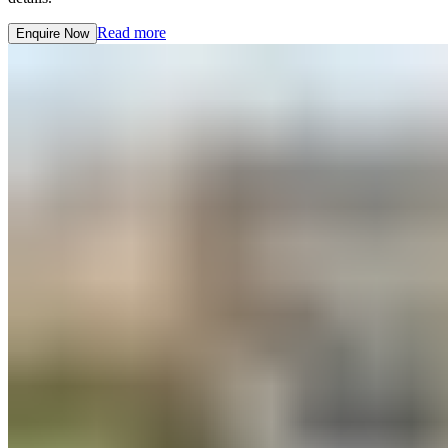
Read more​​​​‌ ‍ ​‍​‍‌‍ ‌ ​‍‌‍‍‌‌‍‌ ‌‍‍‌‌‍ ‍​‍​‍​ ‍‍​‍​‍‌ ​ ‌‍​‌‌‍ ‍‌‍‍‌‌ ‌​‌ ‍‌​‍ ‍‌‍‍‌‌‍ ​‍​‍​‍ ​​‍​‍‌‍‍​‌ ​‍‌‍‌‌‌‍‌‍​‍​‍​ ‍‍​‍​‍‌‍‍​‌ ‌​‌ ‌​‌ ​​‌ ​ ​ ‍‍​‍ ​‍ ‌‍ ​​‍ ‌‌‍​‌‌‍ ‍‌‍‌​​‍ ‌‌ ​‍​‍ ‌‌‍‍​‌‍ ‌ ‌​‌‍‌‌‌‍ ​‌ ​ ​‍ ‌‌ ​ ‌ ‌​‌ ‌‌‌‍‌​‌‍‍‌‌‍ ​‍ ‍‌ ‌‍‌‍‌‌‌ ​‍‌‍​ ‌‍‌‌‌‍ ​​‍ ‍‌‍​‌‌ ​​‌ ​​​‍ ‌‍‍‌‌‍ ‍‌ ‌​‌‍‌‌‌‍ ‍‌ ‌​​‍ ‌‍‌‌‌‍‌​‌‍‍‌‌ ‌​​‍ ‌‍ ‌‌‍ ‌‍‌​‌‍‌‌​ ‌‌ ​​‌ ​‍‌‍‌‌‌ ​ ‌‍‌‌‌‍ ‍‌ ‌​‌‍​‌‌ ‌​‌‍‍‌‌‍ ‌‍ ‍​ ‍ ‌‍‍‌‌‍‌​​ ‌​ ​‍​ ‍‌​ ‌​‌‍‌​​ ‌‌​ ‌‌‌‍‌‍​ ‌​​‍ ‌‌‍​‍‌‍‌‌​ ‌‌‌‍‌‌​‍ ‌​ ‌​​ ​​‌‍​‌​ ​‌​‍ ‌‌‍​‌​ ‌ ​ ‍‌​ ‌ ​‍ ‌‌‍‌‍​ ‌ ​ ​ ‌‍​‍‌‍‌‍‌‍‌​‌‍​ ‌‍‌‌​ ‌ ‌‍​‍‌‍‌‌​ ​​​ ‍ ‌ ‌​‌ ‍‌‌ ​​‌‍‌‌​ ‌‌‍‍​‌‍ ‌ ‌​‌‍‌‌‌‍ ​‌‌​ ‌‍‍‌‌ ‌​‌‍‌‌‌‌​​‌‍​‌‌‍‌ ‌‍‌‌​ ‍ ‌ ​​‌‍​‌‌ ‌​‌‍‍​​ ‌‌ ​​‌‍​‌‌‍‌ ‌‍‌‌‌​​‍‌ ‌‌‌‍‍‌‌‍ ​‌‍‌​‌‍‌‌‌ ​‍​‍‌‌​ ‌‌‌​​‍‌‌ ‌‍‍ ‌‍‌‌‌ ‍‌​‍‌‌​ ​ ‌​‌​​‍‌‌​ ​ ‌​‌​​‍‌‌​ ​‍​ ​‍‌‍​‍​ ​ ‌‍‌‍​ ​‌​ ‌‍​ ‍‌‌‍‌‍​ ‍​‌‍‌‍‌‍‌‍‌‍‌‌​ ​‍​‍‌‌​ ​‍​ ​‍​‍‌‌​ ‌‌‌​‌​​‍ ‍‌‍​ ‌‍ ‌‍ ‍‌ ‌​‌‍‌‌‌‍ ‍‌ ‌​​‍‌‌​ ‌‌‌​​‍‌‌ ‌‍‍ ‌‍‌‌‌ ‍‌​‍‌‌​ ​ ‌​‌​​‍‌‌​ ​ ‌​‌​​‍‌‌​ ​‍​ ​‍​ ‍​​ ​ ​ ​‌​ ​ ​ ‌‌‌‍‌‍​ ​​​ ‌‌​ ​‍​ ‌​‌‍​‍‌‍‌​​‍‌‌​ ​‍​ ​‍​‍‌‌​ ‌‌‌​‌​​‍ ‍‌ ​ ‌‍‌‌‌‍​ ‌‍ ‌‍ ‍‌‍‌​‌‍​‌‌ ​‍‌ ‍‌‌​​ ‌ ‌​‌‍​‌​‍ ‍‌‍ ​‌‍​‌‌‍​‍‌‍‌‌‌‍ ​​ ‌‍​‍‌‍​‌‌ ​ ‌‍‌‌‌‌‌‌‌ ​‍‌‍ ​​ ‌‌‍‍​‌ ‌​‌ ‌​‌ ​​‌ ​ ​‍‌‌​ ​ ‌​​‌​‍‌‌​ ​‍‌​‌‍​‍‌‌​ ​‍‌​‌‍‌‍ ​​‍ ‌‌‍​‌‌‍ ‍‌‍‌​​‍ ‌‌ ​‍​‍ ‌‌‍‍​‌‍ ‌ ‌​‌‍‌‌‌‍ ​‌ ​ ​‍ ‌‌ ​ ‌ ‌​‌ ‌‌‌‍‌​‌‍‍‌‌‍ ​‍ ‍‌ ‌‍‌‍‌‌‌ ​‍‌‍​ ‌‍‌‌‌‍ ​​‍ ‍‌‍​‌‌ ​​‌ ​​​‍‌‍‌‍‍‌‌‍‌​​ ‌​ ​‍​ ‍‌​ ‌​‌‍‌​​ ‌‌​ ‌‌‌‍‌‍​ ‌​​‍ ‌‌‍​‍‌‍‌‌​ ‌‌‌‍‌‌​‍ ‌​ ‌​​ ​​‌‍​‌​ ​‌​‍ ‌‌‍​‌​ ‌ ​ ‍‌​ ‌ ​‍ ‌‌‍‌‍​ ‌ ​ ​ ‌‍​‍‌‍‌‍‌‍‌​‌‍​ ‌‍‌‌​ ‌ ‌‍​‍‌‍‌‌​ ​​​‍‌‍‌ ‌​‌ ‍‌‌ ​​‌‍‌‌​ ‌‌‍‍​‌‍ ‌ ‌​‌‍‌‌‌‍ ​‌‌​ ‌‍‍‌‌ ‌​‌‍‌‌‌‌​​‌‍​‌‌‍‌ ‌‍‌‌​‍‌‍‌ ​​‌‍​‌‌ ‌​‌‍‍​​ ‌‌ ​​‌‍​‌‌‍‌ ‌‍‌‌‌​​‍‌ ‌‌‌‍‍‌‌‍ ​‌‍‌​‌‍‌‌‌ ​‍​‍‌‌​ ‌‌‌​​‍‌‌ ‌‍‍ ‌‍‌‌‌ ‍‌​‍‌‌​ ​ ‌​‌​​‍‌‌​ ​ ‌​‌​​‍‌‌​ ​‍​ ​‍‌‍​‍​ ​ ‌‍‌‍​ ​‌​ ‌‍​ ‍‌‌‍‌‍​ ‍​‌‍‌‍‌‍‌‍‌‍‌‌​ ​‍​‍‌‌​ ​‍​ ​‍​‍‌‌​ ‌‌‌​‌​​‍ ‍‌‍​ ‌‍ ‌‍ ‍‌ ‌​‌‍‌‌‌‍ ‍‌ ‌​​‍‌‌​ ‌‌‌​​‍‌‌ ‌‍‍ ‌‍‌‌‌ ‍‌​‍‌‌​ ​ ‌​‌​​‍‌‌​ ​ ‌​‌​​‍‌‌​ ​‍​ ​‍​ ‍​​ ​ ​ ​‌​ ​ ​ ‌‌‌‍‌‍​ ​​​ ‌‌​ ​‍​ ‌​‌‍​‍‌‍‌​​‍‌‌​ ​‍​ ​‍​‍‌‌​ ‌‌‌​‌​​‍ ‍‌ ​ ‌‍‌‌‌‍​ ‌‍ ‌‍ ‍‌‍‌​‌‍​‌‌ ​‍‌ ‍‌‌​​ ‌ ‌​‌‍​‌​‍ ‍‌‍ ​‌‍​‌‌‍​‍‌‍‌‌‌‍ ​​‍‌‍‌ ​​‌‍‌‌‌ ​‍‌ ​ ‌ ​​‌‍‌‌‌‍​ ‌ ‌​‌‍‍‌‌ ‌‍‌‍‌‌​ ‌‌ ​​‌ ‌‌‌‍​‍‌‍ ​‌‍‍‌‌ ​ ‌‍‍​‌‍‌‌‌‍‌​​‍​‍‌ ‌
Enquire Now​​​​‌ ‍ ​‍​‍‌‍ ‌ ​‍‌‍‍‌‌‍‌ ‌‍‍‌‌‍ ‍​‍​‍​ ‍‍​‍​‍‌ ​ ‌‍​‌‌‍ ‍‌‍‍‌‌ ‌​‌ ‍‌​‍ ‍‌‍‍‌‌‍ ​‍​‍​‍ ​​‍​‍‌‍‍​‌ ​‍‌‍‌‌‌‍‌‍​‍​‍​ ‍‍​‍​‍‌‍‍​‌ ‌​‌ ‌​‌ ​​‌ ​ ​ ‍‍​‍ ​‍ ‌‍ ​​‍ ‌‌‍​‌‌‍ ‍‌‍‌​​‍ ‌‌ ​‍​‍ ‌‌‍‍​‌‍ ‌ ‌​‌‍‌‌‌‍ ​‌ ​ ​‍ ‌‌ ​ ‌ ‌​‌ ‌‌‌‍‌​‌‍‍‌‌‍ ​‍ ‍‌ ‌‍‌‍‌‌‌ ​‍‌‍​ ‌‍‌‌‌‍ ​​‍ ‍‌‍​‌‌ ​​‌ ​​​‍ ‌‍‍‌‌‍ ‍‌ ‌​‌‍‌‌‌‍ ‍‌ ‌​​‍ ‌‍‌‌‌‍‌​‌‍‍‌‌ ‌​​‍ ‌‍ ‌‌‍ ‌‍‌​‌‍‌‌​ ‌‌ ​​‌ ​‍‌‍‌‌‌ ​ ‌‍‌‌‌‍ ‍‌ ‌​‌‍​‌‌ ‌​‌‍‍‌‌‍ ‌‍ ‍​ ‍ ‌‍‍‌‌‍‌​​ ‌​ ​‍​ ‍‌​ ‌​‌‍‌​​ ‌‌​ ‌‌‌‍‌‍​ ‌​​‍ ‌‌‍​‍‌‍‌‌​ ‌‌‌‍‌‌​‍ ‌​ ‌​​ ​​‌‍​‌​ ​‌​‍ ‌‌‍​‌​ ‌ ​ ‍‌​ ‌ ​‍ ‌‌‍‌‍​ ‌ ​ ​ ‌‍​‍‌‍‌‍‌‍‌​‌‍​ ‌‍‌‌​ ‌ ‌‍​‍‌‍‌‌​ ​​​ ‍ ‌ ‌​‌ ‍‌‌ ​​‌‍‌‌​ ‌‌‍‍​‌‍ ‌ ‌​‌‍‌‌‌‍ ​‌‌​ ‌‍‍‌‌ ‌​‌‍‌‌‌‌​​‌‍​‌‌‍‌ ‌‍‌‌​ ‍ ‌ ​​‌‍​‌‌ ‌​‌‍‍​​ ‌‌ ​​‌‍​‌‌‍‌ ‌‍‌‌‌​​‍‌ ‌‌‌‍‍‌‌‍ ​‌‍‌​‌‍‌‌‌ ​‍​‍‌‌​ ‌‌‌​​‍‌‌ ‌‍‍ ‌‍‌‌‌ ‍‌​‍‌‌​ ​ ‌​‌​​‍‌‌​ ​ ‌​‌​​‍‌‌​ ​‍​ ​‍‌‍​‍​ ​ ‌‍‌‍​ ​‌​ ‌‍​ ‍‌‌‍‌‍​ ‍​‌‍‌‍‌‍‌‍‌‍‌‌​ ​‍​‍‌‌​ ​‍​ ​‍​‍‌‌​ ‌‌‌​‌​​‍ ‍‌‍​ ‌‍ ‌‍ ‍‌ ‌​‌‍‌‌‌‍ ‍‌ ‌​​‍‌‌​ ‌‌‌​​‍‌‌ ‌‍‍ ‌‍‌‌‌ ‍‌​‍‌‌​ ​ ‌​‌​​‍‌‌​ ​ ‌​‌​​‍‌‌​ ​‍​ ​‍​ ‍​​ ​ ​ ​‌​ ​ ​ ‌‌‌‍‌‍​ ​​​ ‌‌​ ​‍​ ‌​‌‍​‍‌‍‌​​‍‌‌​ ​‍​ ​‍​‍‌‌​ ‌‌‌​‌​​‍ ‍‌ ​​‌ ​‍‌‍‍‌‌‍ ‌‌‍​‌‌ ​‍‌ ‍‌‌​​ ‌ ‌​‌‍​‌​‍ ‍‌‍ ​‌‍​‌‌‍​‍‌‍‌‌‌‍ ​​ ‌‍​‍‌‍​‌‌ ​ ‌‍‌‌‌‌‌‌‌ ​‍‌‍ ​​ ‌‌‍‍​‌ ‌​‌ ‌​‌ ​​‌ ​ ​‍‌‌​ ​ ‌​​‌​‍‌‌​ ​‍‌​‌‍​‍‌‌​ ​‍‌​‌‍‌‍ ​​‍ ‌‌‍​‌‌‍ ‍‌‍‌​​‍ ‌‌ ​‍​‍ ‌‌‍‍​‌‍ ‌ ‌​‌‍‌‌‌‍ ​‌ ​ ​‍ ‌‌ ​ ‌ ‌​‌ ‌‌‌‍‌​‌‍‍‌‌‍ ​‍ ‍‌ ‌‍‌‍‌‌‌ ​‍‌‍​ ‌‍‌‌‌‍ ​​‍ ‍‌‍​‌‌ ​​‌ ​​​‍‌‍‌‍‍‌‌‍‌​​ ‌​ ​‍​ ‍‌​ ‌​‌‍‌​​ ‌‌​ ‌‌‌‍‌‍​ ‌​​‍ ‌‌‍​‍‌‍‌‌​ ‌‌‌‍‌‌​‍ ‌​ ‌​​ ​​‌‍​‌​ ​‌​‍ ‌‌‍​‌​ ‌ ​ ‍‌​ ‌ ​‍ ‌‌‍‌‍​ ‌ ​ ​ ‌‍​‍‌‍‌‍‌‍‌​‌‍​ ‌‍‌‌​ ‌ ‌‍​‍‌‍‌‌​ ​​​‍‌‍‌ ‌​‌ ‍‌‌ ​​‌‍‌‌​ ‌‌‍‍​‌‍ ‌ ‌​‌‍‌‌‌‍ ​‌‌​ ‌‍‍‌‌ ‌​‌‍‌‌‌‌​​‌‍​‌‌‍‌ ‌‍‌‌​‍‌‍‌ ​​‌‍​‌‌ ‌​‌‍‍​​ ‌‌ ​​‌‍​‌‌‍‌ ‌‍‌‌‌​​‍‌ ‌‌‌‍‍‌‌‍ ​‌‍‌​‌‍‌‌‌ ​‍​‍‌‌​ ‌‌‌​​‍‌‌ ‌‍‍ ‌‍‌‌‌ ‍‌​‍‌‌​ ​ ‌​‌​​‍‌‌​ ​ ‌​‌​​‍‌‌​ ​‍​ ​‍‌‍​‍​ ​ ‌‍‌‍​ ​‌​ ‌‍​ ‍‌‌‍‌‍​ ‍​‌‍‌‍‌‍‌‍‌‍‌‌​ ​‍​‍‌‌​ ​‍​ ​‍​‍‌‌​ ‌‌‌​‌​​‍ ‍‌‍​ ‌‍ ‌‍ ‍‌ ‌​‌‍‌‌‌‍ ‍‌ ‌​​‍‌‌​ ‌‌‌​​‍‌‌ ‌‍‍ ‌‍‌‌‌ ‍‌​‍‌‌​ ​ ‌​‌​​‍‌‌​ ​ ‌​‌​​‍‌‌​ ​‍​ ​‍​ ‍​​ ​ ​ ​‌​ ​ ​ ‌‌‌‍‌‍​ ​​​ ‌‌​ ​‍​ ‌​‌‍​‍‌‍‌​​‍‌‌​ ​‍​ ​‍​‍‌‌​ ‌‌‌​‌​​‍ ‍‌ ​​‌ ​‍‌‍‍‌‌‍ ‌‌‍​‌‌ ​‍‌ ‍‌‌​​ ‌ ‌​‌‍​‌​‍ ‍‌‍ ​‌‍​‌‌‍​‍‌‍‌‌‌‍ ​​‍‌‍‌ ​​‌‍‌‌‌ ​‍‌ ​ ‌ ​​‌‍‌‌‌‍​ ‌ ‌​‌‍‍‌‌ ‌‍‌‍‌‌​ ‌‌ ​​‌ ‌‌‌‍​‍‌‍ ​‌‍‍‌‌ ​ ‌‍‍​‌‍‌‌‌‍‌​​‍​‍‌ ‌