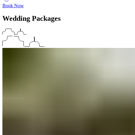
Book Now
Wedding Packages​​​​‌ ‍ ​‍​‍‌‍ ‌ ​‍‌‍‍‌‌‍‌ ‌‍‍‌‌‍ ‍​‍​‍​ ‍‍​‍​‍‌ ​ ‌‍​‌‌‍ ‍‌‍‍‌‌ ‌​‌ ‍‌​‍ ‍‌‍‍‌‌‍ ​‍​‍​‍ ​​‍​‍‌‍‍​‌ ​‍‌‍‌‌‌‍‌‍​‍​‍​ ‍‍​‍​‍‌‍‍​‌ ‌​‌ ‌​‌ ​​‌ ​ ​ ‍‍​‍ ​‍ ‌‍ ​​‍ ‌‌‍​‌‌‍ ‍‌‍‌​​‍ ‌‌ ​‍​‍ ‌‌‍‍​‌‍ ‌ ‌​‌‍‌‌‌‍ ​‌ ​ ​‍ ‌‌ ​ ‌ ‌​‌ ‌‌‌‍‌​‌‍‍‌‌‍ ​‍ ‍‌ ‌‍‌‍‌‌‌ ​‍‌‍​ ‌‍‌‌‌‍ ​​‍ ‍‌‍​‌‌ ​​‌ ​​​‍ ‌‍‍‌‌‍ ‍‌ ‌​‌‍‌‌‌‍ ‍‌ ‌​​‍ ‌‍‌‌‌‍‌​‌‍‍‌‌ ‌​​‍ ‌‍ ‌‌‍ ‌‍‌​‌‍‌‌​ ‌‌ ​​‌ ​‍‌‍‌‌‌ ​ ‌‍‌‌‌‍ ‍‌ ‌​‌‍​‌‌ ‌​‌‍‍‌‌‍ ‌‍ ‍​ ‍ ‌‍‍‌‌‍‌​​ ‌​ ​‍​ ‍‌​ ‌​‌‍‌​​ ‌‌​ ‌‌‌‍‌‍​ ‌​​‍ ‌‌‍​‍‌‍‌‌​ ‌‌‌‍‌‌​‍ ‌​ ‌​​ ​​‌‍​‌​ ​‌​‍ ‌‌‍​‌​ ‌ ​ ‍‌​ ‌ ​‍ ‌‌‍‌‍​ ‌ ​ ​ ‌‍​‍‌‍‌‍‌‍‌​‌‍​ ‌‍‌‌​ ‌ ‌‍​‍‌‍‌‌​ ​​​ ‍ ‌ ‌​‌ ‍‌‌ ​​‌‍‌‌​ ‌‌‍‍​‌‍ ‌ ‌​‌‍‌‌‌‍ ​‌‌​ ‌‍‍‌‌ ‌​‌‍‌‌‌‌​​‌‍​‌‌‍‌ ‌‍‌‌​ ‍ ‌ ​​‌‍​‌‌ ‌​‌‍‍​​ ‌‌ ​​‌‍​‌‌‍‌ ‌‍‌‌‌​​‍‌ ‌‌‌‍‍‌‌‍ ​‌‍‌​‌‍‌‌‌ ​‍​‍‌‌​ ‌‌‌​​‍‌‌ ‌‍‍ ‌‍‌‌‌ ‍‌​‍‌‌​ ​ ‌​‌​​‍‌‌​ ​ ‌​‌​​‍‌‌​ ​‍​ ​‍‌‍‌‍​ ​‍​ ‌‌​ ‌​‌‍​‌​ ​​‌‍​‍‌‍​‍‌‍‌‍​ ​‍‌‍‌​‌‍‌‌​‍‌‌​ ​‍​ ​‍​‍‌‌​ ‌‌‌​‌​​‍ ‍‌‍‍​‌‍‌‌‌‍​‌‌‍‌​‌‍‍‌‌‍ ‍‌‍‌ ​ ‌‍​‍‌‍​‌‌ ​ ‌‍‌‌‌‌‌‌‌ ​‍‌‍ ​​ ‌‌‍‍​‌ ‌​‌ ‌​‌ ​​‌ ​ ​‍‌‌​ ​ ‌​​‌​‍‌‌​ ​‍‌​‌‍​‍‌‌​ ​‍‌​‌‍‌‍ ​​‍ ‌‌‍​‌‌‍ ‍‌‍‌​​‍ ‌‌ ​‍​‍ ‌‌‍‍​‌‍ ‌ ‌​‌‍‌‌‌‍ ​‌ ​ ​‍ ‌‌ ​ ‌ ‌​‌ ‌‌‌‍‌​‌‍‍‌‌‍ ​‍ ‍‌ ‌‍‌‍‌‌‌ ​‍‌‍​ ‌‍‌‌‌‍ ​​‍ ‍‌‍​‌‌ ​​‌ ​​​‍‌‍‌‍‍‌‌‍‌​​ ‌​ ​‍​ ‍‌​ ‌​‌‍‌​​ ‌‌​ ‌‌‌‍‌‍​ ‌​​‍ ‌‌‍​‍‌‍‌‌​ ‌‌‌‍‌‌​‍ ‌​ ‌​​ ​​‌‍​‌​ ​‌​‍ ‌‌‍​‌​ ‌ ​ ‍‌​ ‌ ​‍ ‌‌‍‌‍​ ‌ ​ ​ ‌‍​‍‌‍‌‍‌‍‌​‌‍​ ‌‍‌‌​ ‌ ‌‍​‍‌‍‌‌​ ​​​‍‌‍‌ ‌​‌ ‍‌‌ ​​‌‍‌‌​ ‌‌‍‍​‌‍ ‌ ‌​‌‍‌‌‌‍ ​‌‌​ ‌‍‍‌‌ ‌​‌‍‌‌‌‌​​‌‍​‌‌‍‌ ‌‍‌‌​‍‌‍‌ ​​‌‍​‌‌ ‌​‌‍‍​​ ‌‌ ​​‌‍​‌‌‍‌ ‌‍‌‌‌​​‍‌ ‌‌‌‍‍‌‌‍ ​‌‍‌​‌‍‌‌‌ ​‍​‍‌‌​ ‌‌‌​​‍‌‌ ‌‍‍ ‌‍‌‌‌ ‍‌​‍‌‌​ ​ ‌​‌​​‍‌‌​ ​ ‌​‌​​‍‌‌​ ​‍​ ​‍‌‍‌‍​ ​‍​ ‌‌​ ‌​‌‍​‌​ ​​‌‍​‍‌‍​‍‌‍‌‍​ ​‍‌‍‌​‌‍‌‌​‍‌‌​ ​‍​ ​‍​‍‌‌​ ‌‌‌​‌​​‍ ‍‌‍‍​‌‍‌‌‌‍​‌‌‍‌​‌‍‍‌‌‍ ‍‌‍‌ ​‍‌‍‌ ​​‌‍‌‌‌ ​‍‌ ​ ‌ ​​‌‍‌‌‌‍​ ‌ ‌​‌‍‍‌‌ ‌‍‌‍‌‌​ ‌‌ ​​‌ ‌‌‌‍​‍‌‍ ​‌‍‍‌‌ ​ ‌‍‍​‌‍‌‌‌‍‌​​‍​‍‌ ‌