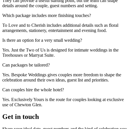
They can provide a useful starting point, but the team can shape
details around the couple, guest numbers and setting.​​​​‌ ‍ ​‍​‍‌‍ ‌ ​‍‌‍‍‌‌‍‌ ‌‍‍‌‌‍ ‍​‍​‍​ ‍‍​‍​‍‌ ​ ‌‍​‌‌‍ ‍‌‍‍‌‌ ‌​‌ ‍‌​‍ ‍‌‍‍‌‌‍ ​‍​‍​‍ ​​‍​‍‌‍‍​‌ ​‍‌‍‌‌‌‍‌‍​‍​‍​ ‍‍​‍​‍‌‍‍​‌ ‌​‌ ‌​‌ ​​‌ ​ ​ ‍‍​‍ ​‍ ‌‍ ​​‍ ‌‌‍​‌‌‍ ‍‌‍‌​​‍ ‌‌ ​‍​‍ ‌‌‍‍​‌‍ ‌ ‌​‌‍‌‌‌‍ ​‌ ​ ​‍ ‌‌ ​ ‌ ‌​‌ ‌‌‌‍‌​‌‍‍‌‌‍ ​‍ ‍‌ ‌‍‌‍‌‌‌ ​‍‌‍​ ‌‍‌‌‌‍ ​​‍ ‍‌‍​‌‌ ​​‌ ​​​‍ ‌‍‍‌‌‍ ‍‌ ‌​‌‍‌‌‌‍ ‍‌ ‌​​‍ ‌‍‌‌‌‍‌​‌‍‍‌‌ ‌​​‍ ‌‍ ‌‌‍ ‌‍‌​‌‍‌‌​ ‌‌ ​​‌ ​‍‌‍‌‌‌ ​ ‌‍‌‌‌‍ ‍‌ ‌​‌‍​‌‌ ‌​‌‍‍‌‌‍ ‌‍ ‍​ ‍ ‌‍‍‌‌‍‌​​ ‌‌‍‌​​ ​‌‌‍​‌​ ‍‌​ ‍‌​ ​‌​ ​‍​ ‌‍​‍ ‌​ ‌‍​ ‌‌​ ​ ​ ‍​​‍ ‌​ ‌​​ ‌ ​ ​​​ ​ ​‍ ‌‌‍​‌​ ​‍‌‍​‍​ ‍​​‍ ‌‌‍‌‌​ ​‌​ ‍‌​ ‌​‌‍‌​​ ‍‌‌‍​‌‌‍​‌​ ‍‌​ ​‍‌‍​ ​ ​ ​ ‍ ‌ ‌​‌ ‍‌‌ ​​‌‍‌‌​ ‌‌‍‍​‌‍ ‌ ‌​‌‍‌‌‌‍ ​‌​‌‍‌‍​‌‌ ​‌​ ‍ ‌ ​​‌‍​‌‌ ‌​‌‍‍​​ ‌‌‍​‌‌‍ ‍‌ ​ ‌ ‌ ‌‍‌‌‌ ​‍​‍‌‌​ ‌‌‌​​‍‌‌ ‌‍‍ ‌‍‌‌‌ ‍‌​‍‌‌​ ​ ‌​‌​​‍‌‌​ ​ ‌​‌​​‍‌‌​ ​‍​ ​‍​ ‍‌​ ​‍​ ‌​​ ​‍‌‍‌‍​ ‌‌​ ‌​​ ‌‌​ ‌​‌‍​‍‌‍‌​‌‍​‍​‍‌‌​ ​‍​ ​‍​‍‌‌​ ‌‌‌​‌​​‍ ‍‌‍​ ‌‍‍​‌‍‍‌‌‍ ​‌‍‌​‌ ​‍‌‍‌‌‌‍ ‍​‍‌‌​ ‌‌‌​​‍‌‌ ‌‍‍ ‌‍‌‌‌ ‍‌​‍‌‌​ ​ ‌​‌​​‍‌‌​ ​ ‌​‌​​‍‌‌​ ​‍​ ​‍‌‍‌​‌‍​‌​ ‌‍​ ‌ ​ ​‍​ ​‌​ ​​​ ​ ​ ‌ ​ ‌ ​ ‍‌‌‍​ ​‍‌‌​ ​‍​ ​‍​‍‌‌​ ‌‌‌​‌​​‍ ‍‌ ‌​‌‍‌‌‌ ‍​‌ ‌​​ ‌‍​‍‌‍​‌‌ ​ ‌‍‌‌‌‌‌‌‌ ​‍‌‍ ​​ ‌‌‍‍​‌ ‌​‌ ‌​‌ ​​‌ ​ ​‍‌‌​ ​ ‌​​‌​‍‌‌​ ​‍‌​‌‍​‍‌‌​ ​‍‌​‌‍‌‍ ​​‍ ‌‌‍​‌‌‍ ‍‌‍‌​​‍ ‌‌ ​‍​‍ ‌‌‍‍​‌‍ ‌ ‌​‌‍‌‌‌‍ ​‌ ​ ​‍ ‌‌ ​ ‌ ‌​‌ ‌‌‌‍‌​‌‍‍‌‌‍ ​‍ ‍‌ ‌‍‌‍‌‌‌ ​‍‌‍​ ‌‍‌‌‌‍ ​​‍ ‍‌‍​‌‌ ​​‌ ​​​‍‌‍‌‍‍‌‌‍‌​​ ‌‌‍‌​​ ​‌‌‍​‌​ ‍‌​ ‍‌​ ​‌​ ​‍​ ‌‍​‍ ‌​ ‌‍​ ‌‌​ ​ ​ ‍​​‍ ‌​ ‌​​ ‌ ​ ​​​ ​ ​‍ ‌‌‍​‌​ ​‍‌‍​‍​ ‍​​‍ ‌‌‍‌‌​ ​‌​ ‍‌​ ‌​‌‍‌​​ ‍‌‌‍​‌‌‍​‌​ ‍‌​ ​‍‌‍​ ​ ​ ​‍‌‍‌ ‌​‌ ‍‌‌ ​​‌‍‌‌​ ‌‌‍‍​‌‍ ‌ ‌​‌‍‌‌‌‍ ​‌​‌‍‌‍​‌‌ ​‌​‍‌‍‌ ​​‌‍​‌‌ ‌​‌‍‍​​ ‌‌‍​‌‌‍ ‍‌ ​ ‌ ‌ ‌‍‌‌‌ ​‍​‍‌‌​ ‌‌‌​​‍‌‌ ‌‍‍ ‌‍‌‌‌ ‍‌​‍‌‌​ ​ ‌​‌​​‍‌‌​ ​ ‌​‌​​‍‌‌​ ​‍​ ​‍​ ‍‌​ ​‍​ ‌​​ ​‍‌‍‌‍​ ‌‌​ ‌​​ ‌‌​ ‌​‌‍​‍‌‍‌​‌‍​‍​‍‌‌​ ​‍​ ​‍​‍‌‌​ ‌‌‌​‌​​‍ ‍‌‍​ ‌‍‍​‌‍‍‌‌‍ ​‌‍‌​‌ ​‍‌‍‌‌‌‍ ‍​‍‌‌​ ‌‌‌​​‍‌‌ ‌‍‍ ‌‍‌‌‌ ‍‌​‍‌‌​ ​ ‌​‌​​‍‌‌​ ​ ‌​‌​​‍‌‌​ ​‍​ ​‍‌‍‌​‌‍​‌​ ‌‍​ ‌ ​ ​‍​ ​‌​ ​​​ ​ ​ ‌ ​ ‌ ​ ‍‌‌‍​ ​‍‌‌​ ​‍​ ​‍​‍‌‌​ ‌‌‌​‌​​‍ ‍‌ ‌​‌‍‌‌‌ ‍​‌ ‌​​‍‌‍‌ ​​‌‍‌‌‌ ​‍‌ ​ ‌ ​​‌‍‌‌‌‍​ ‌ ‌​‌‍‍‌‌ ‌‍‌‍‌‌​ ‌‌ ​​‌ ‌‌‌‍​‍‌‍ ​‌‍‍‌‌ ​ ‌‍‍​‌‍‌‌‌‍‌​​‍​‍‌ ‌
Which package includes more finishing touches? ​​​​‌ ‍ ​‍​‍‌‍ ‌ ​‍‌‍‍‌‌‍‌ ‌‍‍‌‌‍ ‍​‍​‍​ ‍‍​‍​‍‌ ​ ‌‍​‌‌‍ ‍‌‍‍‌‌ ‌​‌ ‍‌​‍ ‍‌‍‍‌‌‍ ​‍​‍​‍ ​​‍​‍‌‍‍​‌ ​‍‌‍‌‌‌‍‌‍​‍​‍​ ‍‍​‍​‍‌‍‍​‌ ‌​‌ ‌​‌ ​​‌ ​ ​ ‍‍​‍ ​‍ ‌‍ ​​‍ ‌‌‍​‌‌‍ ‍‌‍‌​​‍ ‌‌ ​‍​‍ ‌‌‍‍​‌‍ ‌ ‌​‌‍‌‌‌‍ ​‌ ​ ​‍ ‌‌ ​ ‌ ‌​‌ ‌‌‌‍‌​‌‍‍‌‌‍ ​‍ ‍‌ ‌‍‌‍‌‌‌ ​‍‌‍​ ‌‍‌‌‌‍ ​​‍ ‍‌‍​‌‌ ​​‌ ​​​‍ ‌‍‍‌‌‍ ‍‌ ‌​‌‍‌‌‌‍ ‍‌ ‌​​‍ ‌‍‌‌‌‍‌​‌‍‍‌‌ ‌​​‍ ‌‍ ‌‌‍ ‌‍‌​‌‍‌‌​ ‌‌ ​​‌ ​‍‌‍‌‌‌ ​ ‌‍‌‌‌‍ ‍‌ ‌​‌‍​‌‌ ‌​‌‍‍‌‌‍ ‌‍ ‍​ ‍ ‌‍‍‌‌‍‌​​ ‌‌‍‌​‌‍​‌​ ‍‌​ ‌​​ ‌‍​ ‌​​ ‌‌​ ‍​​‍ ‌​ ​ ‌‍​‍​ ​‍​ ‌ ​‍ ‌​ ‌​​ ‌‌‌‍‌‍​ ‌‍​‍ ‌‌‍​‌​ ‌​‌‍‌‍​ ​‌​‍ ‌‌‍​‍‌‍‌‍‌‍​‍​ ‍​‌‍​ ​ ‍‌​ ‌‌​ ‍‌‌‍​‍‌‍‌‍​ ‌ ‌‍‌‌​ ‍ ‌ ‌​‌ ‍‌‌ ​​‌‍‌‌​ ‌‌‍‍​‌‍ ‌ ‌​‌‍‌‌‌‍ ​‌​‌‍‌‍​‌‌ ​‌​ ‍ ‌ ​​‌‍​‌‌ ‌​‌‍‍​​ ‌‌ ​‌‌ ‌‌‌‍‌‌‌ ​ ‌ ‌​‌‍‍‌‌‍ ‌‍ ‍​ ‌‍​‍‌‍​‌‌ ​ ‌‍‌‌‌‌‌‌‌ ​‍‌‍ ​​ ‌‌‍‍​‌ ‌​‌ ‌​‌ ​​‌ ​ ​‍‌‌​ ​ ‌​​‌​‍‌‌​ ​‍‌​‌‍​‍‌‌​ ​‍‌​‌‍‌‍ ​​‍ ‌‌‍​‌‌‍ ‍‌‍‌​​‍ ‌‌ ​‍​‍ ‌‌‍‍​‌‍ ‌ ‌​‌‍‌‌‌‍ ​‌ ​ ​‍ ‌‌ ​ ‌ ‌​‌ ‌‌‌‍‌​‌‍‍‌‌‍ ​‍ ‍‌ ‌‍‌‍‌‌‌ ​‍‌‍​ ‌‍‌‌‌‍ ​​‍ ‍‌‍​‌‌ ​​‌ ​​​‍‌‍‌‍‍‌‌‍‌​​ ‌‌‍‌​‌‍​‌​ ‍‌​ ‌​​ ‌‍​ ‌​​ ‌‌​ ‍​​‍ ‌​ ​ ‌‍​‍​ ​‍​ ‌ ​‍ ‌​ ‌​​ ‌‌‌‍‌‍​ ‌‍​‍ ‌‌‍​‌​ ‌​‌‍‌‍​ ​‌​‍ ‌‌‍​‍‌‍‌‍‌‍​‍​ ‍​‌‍​ ​ ‍‌​ ‌‌​ ‍‌‌‍​‍‌‍‌‍​ ‌ ‌‍‌‌​‍‌‍‌ ‌​‌ ‍‌‌ ​​‌‍‌‌​ ‌‌‍‍​‌‍ ‌ ‌​‌‍‌‌‌‍ ​‌​‌‍‌‍​‌‌ ​‌​‍‌‍‌ ​​‌‍​‌‌ ‌​‌‍‍​​ ‌‌ ​‌‌ ‌‌‌‍‌‌‌ ​ ‌ ‌​‌‍‍‌‌‍ ‌‍ ‍​‍‌‍‌ ​​‌‍‌‌‌ ​‍‌ ​ ‌ ​​‌‍‌‌‌‍​ ‌ ‌​‌‍‍‌‌ ‌‍‌‍‌‌​ ‌‌ ​​‌ ‌‌‌‍​‍‌‍ ​‌‍‍‌‌ ​ ‌‍‍​‌‍‌‌‌‍‌​​‍​‍‌ ‌
To Love and to Cherish includes additional details such as floral
arrangements, stationery, entertainment and evening food.​​​​‌ ‍ ​‍​‍‌‍ ‌ ​‍‌‍‍‌‌‍‌ ‌‍‍‌‌‍ ‍​‍​‍​ ‍‍​‍​‍‌ ​ ‌‍​‌‌‍ ‍‌‍‍‌‌ ‌​‌ ‍‌​‍ ‍‌‍‍‌‌‍ ​‍​‍​‍ ​​‍​‍‌‍‍​‌ ​‍‌‍‌‌‌‍‌‍​‍​‍​ ‍‍​‍​‍‌‍‍​‌ ‌​‌ ‌​‌ ​​‌ ​ ​ ‍‍​‍ ​‍ ‌‍ ​​‍ ‌‌‍​‌‌‍ ‍‌‍‌​​‍ ‌‌ ​‍​‍ ‌‌‍‍​‌‍ ‌ ‌​‌‍‌‌‌‍ ​‌ ​ ​‍ ‌‌ ​ ‌ ‌​‌ ‌‌‌‍‌​‌‍‍‌‌‍ ​‍ ‍‌ ‌‍‌‍‌‌‌ ​‍‌‍​ ‌‍‌‌‌‍ ​​‍ ‍‌‍​‌‌ ​​‌ ​​​‍ ‌‍‍‌‌‍ ‍‌ ‌​‌‍‌‌‌‍ ‍‌ ‌​​‍ ‌‍‌‌‌‍‌​‌‍‍‌‌ ‌​​‍ ‌‍ ‌‌‍ ‌‍‌​‌‍‌‌​ ‌‌ ​​‌ ​‍‌‍‌‌‌ ​ ‌‍‌‌‌‍ ‍‌ ‌​‌‍​‌‌ ‌​‌‍‍‌‌‍ ‌‍ ‍​ ‍ ‌‍‍‌‌‍‌​​ ‌‌‍‌​‌‍​‌​ ‍‌​ ‌​​ ‌‍​ ‌​​ ‌‌​ ‍​​‍ ‌​ ​ ‌‍​‍​ ​‍​ ‌ ​‍ ‌​ ‌​​ ‌‌‌‍‌‍​ ‌‍​‍ ‌‌‍​‌​ ‌​‌‍‌‍​ ​‌​‍ ‌‌‍​‍‌‍‌‍‌‍​‍​ ‍​‌‍​ ​ ‍‌​ ‌‌​ ‍‌‌‍​‍‌‍‌‍​ ‌ ‌‍‌‌​ ‍ ‌ ‌​‌ ‍‌‌ ​​‌‍‌‌​ ‌‌‍‍​‌‍ ‌ ‌​‌‍‌‌‌‍ ​‌​‌‍‌‍​‌‌ ​‌​ ‍ ‌ ​​‌‍​‌‌ ‌​‌‍‍​​ ‌‌‍​‌‌‍ ‍‌ ​ ‌ ‌ ‌‍‌‌‌ ​‍​‍‌‌​ ‌‌‌​​‍‌‌ ‌‍‍ ‌‍‌‌‌ ‍‌​‍‌‌​ ​ ‌​‌​​‍‌‌​ ​ ‌​‌​​‍‌‌​ ​‍​ ​‍‌‍​ ​ ​‍‌‍​‌‌‍​ ​ ​‌‌‍​‍‌‍‌‌​ ‍​​ ​ ​ ‌‌​ ​‍​ ​‌​‍‌‌​ ​‍​ ​‍​‍‌‌​ ‌‌‌​‌​​‍ ‍‌‍​ ‌‍‍​‌‍‍‌‌‍ ​‌‍‌​‌ ​‍‌‍‌‌‌‍ ‍​‍‌‌​ ‌‌‌​​‍‌‌ ‌‍‍ ‌‍‌‌‌ ‍‌​‍‌‌​ ​ ‌​‌​​‍‌‌​ ​ ‌​‌​​‍‌‌​ ​‍​ ​‍​ ‌‌​ ‌ ​ ​​‌‍‌‍​ ‌‌​ ‌‍​ ​‍‌‍‌‌‌‍​‌​ ‌​‌‍​‍‌‍‌‍​‍‌‌​ ​‍​ ​‍​‍‌‌​ ‌‌‌​‌​​‍ ‍‌ ‌​‌‍‌‌‌ ‍​‌ ‌​​ ‌‍​‍‌‍​‌‌ ​ ‌‍‌‌‌‌‌‌‌ ​‍‌‍ ​​ ‌‌‍‍​‌ ‌​‌ ‌​‌ ​​‌ ​ ​‍‌‌​ ​ ‌​​‌​‍‌‌​ ​‍‌​‌‍​‍‌‌​ ​‍‌​‌‍‌‍ ​​‍ ‌‌‍​‌‌‍ ‍‌‍‌​​‍ ‌‌ ​‍​‍ ‌‌‍‍​‌‍ ‌ ‌​‌‍‌‌‌‍ ​‌ ​ ​‍ ‌‌ ​ ‌ ‌​‌ ‌‌‌‍‌​‌‍‍‌‌‍ ​‍ ‍‌ ‌‍‌‍‌‌‌ ​‍‌‍​ ‌‍‌‌‌‍ ​​‍ ‍‌‍​‌‌ ​​‌ ​​​‍‌‍‌‍‍‌‌‍‌​​ ‌‌‍‌​‌‍​‌​ ‍‌​ ‌​​ ‌‍​ ‌​​ ‌‌​ ‍​​‍ ‌​ ​ ‌‍​‍​ ​‍​ ‌ ​‍ ‌​ ‌​​ ‌‌‌‍‌‍​ ‌‍​‍ ‌‌‍​‌​ ‌​‌‍‌‍​ ​‌​‍ ‌‌‍​‍‌‍‌‍‌‍​‍​ ‍​‌‍​ ​ ‍‌​ ‌‌​ ‍‌‌‍​‍‌‍‌‍​ ‌ ‌‍‌‌​‍‌‍‌ ‌​‌ ‍‌‌ ​​‌‍‌‌​ ‌‌‍‍​‌‍ ‌ ‌​‌‍‌‌‌‍ ​‌​‌‍‌‍​‌‌ ​‌​‍‌‍‌ ​​‌‍​‌‌ ‌​‌‍‍​​ ‌‌‍​‌‌‍ ‍‌ ​ ‌ ‌ ‌‍‌‌‌ ​‍​‍‌‌​ ‌‌‌​​‍‌‌ ‌‍‍ ‌‍‌‌‌ ‍‌​‍‌‌​ ​ ‌​‌​​‍‌‌​ ​ ‌​‌​​‍‌‌​ ​‍​ ​‍‌‍​ ​ ​‍‌‍​‌‌‍​ ​ ​‌‌‍​‍‌‍‌‌​ ‍​​ ​ ​ ‌‌​ ​‍​ ​‌​‍‌‌​ ​‍​ ​‍​‍‌‌​ ‌‌‌​‌​​‍ ‍‌‍​ ‌‍‍​‌‍‍‌‌‍ ​‌‍‌​‌ ​‍‌‍‌‌‌‍ ‍​‍‌‌​ ‌‌‌​​‍‌‌ ‌‍‍ ‌‍‌‌‌ ‍‌​‍‌‌​ ​ ‌​‌​​‍‌‌​ ​ ‌​‌​​‍‌‌​ ​‍​ ​‍​ ‌‌​ ‌ ​ ​​‌‍‌‍​ ‌‌​ ‌‍​ ​‍‌‍‌‌‌‍​‌​ ‌​‌‍​‍‌‍‌‍​‍‌‌​ ​‍​ ​‍​‍‌‌​ ‌‌‌​‌​​‍ ‍‌ ‌​‌‍‌‌‌ ‍​‌ ‌​​‍‌‍‌ ​​‌‍‌‌‌ ​‍‌ ​ ‌ ​​‌‍‌‌‌‍​ ‌ ‌​‌‍‍‌‌ ‌‍‌‍‌‌​ ‌‌ ​​‌ ‌‌‌‍​‍‌‍ ​‌‍‍‌‌ ​ ‌‍‍​‌‍‌‌‌‍‌​​‍​‍‌ ‌
Is there an option for a very small wedding?​​​​‌ ‍ ​‍​‍‌‍ ‌ ​‍‌‍‍‌‌‍‌ ‌‍‍‌‌‍ ‍​‍​‍​ ‍‍​‍​‍‌ ​ ‌‍​‌‌‍ ‍‌‍‍‌‌ ‌​‌ ‍‌​‍ ‍‌‍‍‌‌‍ ​‍​‍​‍ ​​‍​‍‌‍‍​‌ ​‍‌‍‌‌‌‍‌‍​‍​‍​ ‍‍​‍​‍‌‍‍​‌ ‌​‌ ‌​‌ ​​‌ ​ ​ ‍‍​‍ ​‍ ‌‍ ​​‍ ‌‌‍​‌‌‍ ‍‌‍‌​​‍ ‌‌ ​‍​‍ ‌‌‍‍​‌‍ ‌ ‌​‌‍‌‌‌‍ ​‌ ​ ​‍ ‌‌ ​ ‌ ‌​‌ ‌‌‌‍‌​‌‍‍‌‌‍ ​‍ ‍‌ ‌‍‌‍‌‌‌ ​‍‌‍​ ‌‍‌‌‌‍ ​​‍ ‍‌‍​‌‌ ​​‌ ​​​‍ ‌‍‍‌‌‍ ‍‌ ‌​‌‍‌‌‌‍ ‍‌ ‌​​‍ ‌‍‌‌‌‍‌​‌‍‍‌‌ ‌​​‍ ‌‍ ‌‌‍ ‌‍‌​‌‍‌‌​ ‌‌ ​​‌ ​‍‌‍‌‌‌ ​ ‌‍‌‌‌‍ ‍‌ ‌​‌‍​‌‌ ‌​‌‍‍‌‌‍ ‌‍ ‍​ ‍ ‌‍‍‌‌‍‌​​ ‌‌‍‌​​ ​‍​ ‌‌​ ​‌​ ‍‌‌‍‌‍‌‍​ ​ ‍​​‍ ‌‌‍‌‍​ ​​​ ‌‌‌‍‌‍​‍ ‌​ ‌​‌‍‌‌‌‍​‌‌‍‌‌​‍ ‌‌‍​‌‌‍​‍​ ​ ​ ‌ ​‍ ‌​ ​​​ ‌‌​ ‍‌​ ‌ ‌‍​ ​ ‍​​ ​ ​ ​‍‌‍​‌‌‍​‍‌‍​‌​ ​​​ ‍ ‌ ‌​‌ ‍‌‌ ​​‌‍‌‌​ ‌‌‍‍​‌‍ ‌ ‌​‌‍‌‌‌‍ ​‌​‌‍‌‍​‌‌ ​‌​ ‍ ‌ ​​‌‍​‌‌ ‌​‌‍‍​​ ‌‌ ​‌‌ ‌‌‌‍‌‌‌ ​ ‌ ‌​‌‍‍‌‌‍ ‌‍ ‍​ ‌‍​‍‌‍​‌‌ ​ ‌‍‌‌‌‌‌‌‌ ​‍‌‍ ​​ ‌‌‍‍​‌ ‌​‌ ‌​‌ ​​‌ ​ ​‍‌‌​ ​ ‌​​‌​‍‌‌​ ​‍‌​‌‍​‍‌‌​ ​‍‌​‌‍‌‍ ​​‍ ‌‌‍​‌‌‍ ‍‌‍‌​​‍ ‌‌ ​‍​‍ ‌‌‍‍​‌‍ ‌ ‌​‌‍‌‌‌‍ ​‌ ​ ​‍ ‌‌ ​ ‌ ‌​‌ ‌‌‌‍‌​‌‍‍‌‌‍ ​‍ ‍‌ ‌‍‌‍‌‌‌ ​‍‌‍​ ‌‍‌‌‌‍ ​​‍ ‍‌‍​‌‌ ​​‌ ​​​‍‌‍‌‍‍‌‌‍‌​​ ‌‌‍‌​​ ​‍​ ‌‌​ ​‌​ ‍‌‌‍‌‍‌‍​ ​ ‍​​‍ ‌‌‍‌‍​ ​​​ ‌‌‌‍‌‍​‍ ‌​ ‌​‌‍‌‌‌‍​‌‌‍‌‌​‍ ‌‌‍​‌‌‍​‍​ ​ ​ ‌ ​‍ ‌​ ​​​ ‌‌​ ‍‌​ ‌ ‌‍​ ​ ‍​​ ​ ​ ​‍‌‍​‌‌‍​‍‌‍​‌​ ​​​‍‌‍‌ ‌​‌ ‍‌‌ ​​‌‍‌‌​ ‌‌‍‍​‌‍ ‌ ‌​‌‍‌‌‌‍ ​‌​‌‍‌‍​‌‌ ​‌​‍‌‍‌ ​​‌‍​‌‌ ‌​‌‍‍​​ ‌‌ ​‌‌ ‌‌‌‍‌‌‌ ​ ‌ ‌​‌‍‍‌‌‍ ‌‍ ‍​‍‌‍‌ ​​‌‍‌‌‌ ​‍‌ ​ ‌ ​​‌‍‌‌‌‍​ ‌ ‌​‌‍‍‌‌ ‌‍‌‍‌‌​ ‌‌ ​​‌ ‌‌‌‍​‍‌‍ ​‌‍‍‌‌ ​ ‌‍‍​‌‍‌‌‌‍‌​​‍​‍‌ ‌
Yes. Just the Two of Us is designed for intimate weddings in the
Treehouses or Marryat Suite.​​​​‌ ‍ ​‍​‍‌‍ ‌ ​‍‌‍‍‌‌‍‌ ‌‍‍‌‌‍ ‍​‍​‍​ ‍‍​‍​‍‌ ​ ‌‍​‌‌‍ ‍‌‍‍‌‌ ‌​‌ ‍‌​‍ ‍‌‍‍‌‌‍ ​‍​‍​‍ ​​‍​‍‌‍‍​‌ ​‍‌‍‌‌‌‍‌‍​‍​‍​ ‍‍​‍​‍‌‍‍​‌ ‌​‌ ‌​‌ ​​‌ ​ ​ ‍‍​‍ ​‍ ‌‍ ​​‍ ‌‌‍​‌‌‍ ‍‌‍‌​​‍ ‌‌ ​‍​‍ ‌‌‍‍​‌‍ ‌ ‌​‌‍‌‌‌‍ ​‌ ​ ​‍ ‌‌ ​ ‌ ‌​‌ ‌‌‌‍‌​‌‍‍‌‌‍ ​‍ ‍‌ ‌‍‌‍‌‌‌ ​‍‌‍​ ‌‍‌‌‌‍ ​​‍ ‍‌‍​‌‌ ​​‌ ​​​‍ ‌‍‍‌‌‍ ‍‌ ‌​‌‍‌‌‌‍ ‍‌ ‌​​‍ ‌‍‌‌‌‍‌​‌‍‍‌‌ ‌​​‍ ‌‍ ‌‌‍ ‌‍‌​‌‍‌‌​ ‌‌ ​​‌ ​‍‌‍‌‌‌ ​ ‌‍‌‌‌‍ ‍‌ ‌​‌‍​‌‌ ‌​‌‍‍‌‌‍ ‌‍ ‍​ ‍ ‌‍‍‌‌‍‌​​ ‌‌‍‌​​ ​‍​ ‌‌​ ​‌​ ‍‌‌‍‌‍‌‍​ ​ ‍​​‍ ‌‌‍‌‍​ ​​​ ‌‌‌‍‌‍​‍ ‌​ ‌​‌‍‌‌‌‍​‌‌‍‌‌​‍ ‌‌‍​‌‌‍​‍​ ​ ​ ‌ ​‍ ‌​ ​​​ ‌‌​ ‍‌​ ‌ ‌‍​ ​ ‍​​ ​ ​ ​‍‌‍​‌‌‍​‍‌‍​‌​ ​​​ ‍ ‌ ‌​‌ ‍‌‌ ​​‌‍‌‌​ ‌‌‍‍​‌‍ ‌ ‌​‌‍‌‌‌‍ ​‌​‌‍‌‍​‌‌ ​‌​ ‍ ‌ ​​‌‍​‌‌ ‌​‌‍‍​​ ‌‌‍​‌‌‍ ‍‌ ​ ‌ ‌ ‌‍‌‌‌ ​‍​‍‌‌​ ‌‌‌​​‍‌‌ ‌‍‍ ‌‍‌‌‌ ‍‌​‍‌‌​ ​ ‌​‌​​‍‌‌​ ​ ‌​‌​​‍‌‌​ ​‍​ ​‍​ ​ ​ ​ ​ ​‍‌‍​ ​ ​‌​ ‍‌​ ‌​​ ‌‌​ ​​​ ​‍​ ‍​​ ‌‌​‍‌‌​ ​‍​ ​‍​‍‌‌​ ‌‌‌​‌​​‍ ‍‌‍​ ‌‍‍​‌‍‍‌‌‍ ​‌‍‌​‌ ​‍‌‍‌‌‌‍ ‍​‍‌‌​ ‌‌‌​​‍‌‌ ‌‍‍ ‌‍‌‌‌ ‍‌​‍‌‌​ ​ ‌​‌​​‍‌‌​ ​ ‌​‌​​‍‌‌​ ​‍​ ​‍‌‍​‌​ ​​‌‍​‍‌‍‌‌​ ​‍​ ​ ‌‍​‌​ ​‍​ ‌‍​ ‌‍‌‍‌​​ ​​​‍‌‌​ ​‍​ ​‍​‍‌‌​ ‌‌‌​‌​​‍ ‍‌ ‌​‌‍‌‌‌ ‍​‌ ‌​​ ‌‍​‍‌‍​‌‌ ​ ‌‍‌‌‌‌‌‌‌ ​‍‌‍ ​​ ‌‌‍‍​‌ ‌​‌ ‌​‌ ​​‌ ​ ​‍‌‌​ ​ ‌​​‌​‍‌‌​ ​‍‌​‌‍​‍‌‌​ ​‍‌​‌‍‌‍ ​​‍ ‌‌‍​‌‌‍ ‍‌‍‌​​‍ ‌‌ ​‍​‍ ‌‌‍‍​‌‍ ‌ ‌​‌‍‌‌‌‍ ​‌ ​ ​‍ ‌‌ ​ ‌ ‌​‌ ‌‌‌‍‌​‌‍‍‌‌‍ ​‍ ‍‌ ‌‍‌‍‌‌‌ ​‍‌‍​ ‌‍‌‌‌‍ ​​‍ ‍‌‍​‌‌ ​​‌ ​​​‍‌‍‌‍‍‌‌‍‌​​ ‌‌‍‌​​ ​‍​ ‌‌​ ​‌​ ‍‌‌‍‌‍‌‍​ ​ ‍​​‍ ‌‌‍‌‍​ ​​​ ‌‌‌‍‌‍​‍ ‌​ ‌​‌‍‌‌‌‍​‌‌‍‌‌​‍ ‌‌‍​‌‌‍​‍​ ​ ​ ‌ ​‍ ‌​ ​​​ ‌‌​ ‍‌​ ‌ ‌‍​ ​ ‍​​ ​ ​ ​‍‌‍​‌‌‍​‍‌‍​‌​ ​​​‍‌‍‌ ‌​‌ ‍‌‌ ​​‌‍‌‌​ ‌‌‍‍​‌‍ ‌ ‌​‌‍‌‌‌‍ ​‌​‌‍‌‍​‌‌ ​‌​‍‌‍‌ ​​‌‍​‌‌ ‌​‌‍‍​​ ‌‌‍​‌‌‍ ‍‌ ​ ‌ ‌ ‌‍‌‌‌ ​‍​‍‌‌​ ‌‌‌​​‍‌‌ ‌‍‍ ‌‍‌‌‌ ‍‌​‍‌‌​ ​ ‌​‌​​‍‌‌​ ​ ‌​‌​​‍‌‌​ ​‍​ ​‍​ ​ ​ ​ ​ ​‍‌‍​ ​ ​‌​ ‍‌​ ‌​​ ‌‌​ ​​​ ​‍​ ‍​​ ‌‌​‍‌‌​ ​‍​ ​‍​‍‌‌​ ‌‌‌​‌​​‍ ‍‌‍​ ‌‍‍​‌‍‍‌‌‍ ​‌‍‌​‌ ​‍‌‍‌‌‌‍ ‍​‍‌‌​ ‌‌‌​​‍‌‌ ‌‍‍ ‌‍‌‌‌ ‍‌​‍‌‌​ ​ ‌​‌​​‍‌‌​ ​ ‌​‌​​‍‌‌​ ​‍​ ​‍‌‍​‌​ ​​‌‍​‍‌‍‌‌​ ​‍​ ​ ‌‍​‌​ ​‍​ ‌‍​ ‌‍‌‍‌​​ ​​​‍‌‌​ ​‍​ ​‍​‍‌‌​ ‌‌‌​‌​​‍ ‍‌ ‌​‌‍‌‌‌ ‍​‌ ‌​​‍‌‍‌ ​​‌‍‌‌‌ ​‍‌ ​ ‌ ​​‌‍‌‌‌‍​ ‌ ‌​‌‍‍‌‌ ‌‍‌‍‌‌​ ‌‌ ​​‌ ‌‌‌‍​‍‌‍ ​‌‍‍‌‌ ​ ‌‍‍​‌‍‌‌‌‍‌​​‍​‍‌ ‌
Can packages be tailored?​​​​‌ ‍ ​‍​‍‌‍ ‌ ​‍‌‍‍‌‌‍‌ ‌‍‍‌‌‍ ‍​‍​‍​ ‍‍​‍​‍‌ ​ ‌‍​‌‌‍ ‍‌‍‍‌‌ ‌​‌ ‍‌​‍ ‍‌‍‍‌‌‍ ​‍​‍​‍ ​​‍​‍‌‍‍​‌ ​‍‌‍‌‌‌‍‌‍​‍​‍​ ‍‍​‍​‍‌‍‍​‌ ‌​‌ ‌​‌ ​​‌ ​ ​ ‍‍​‍ ​‍ ‌‍ ​​‍ ‌‌‍​‌‌‍ ‍‌‍‌​​‍ ‌‌ ​‍​‍ ‌‌‍‍​‌‍ ‌ ‌​‌‍‌‌‌‍ ​‌ ​ ​‍ ‌‌ ​ ‌ ‌​‌ ‌‌‌‍‌​‌‍‍‌‌‍ ​‍ ‍‌ ‌‍‌‍‌‌‌ ​‍‌‍​ ‌‍‌‌‌‍ ​​‍ ‍‌‍​‌‌ ​​‌ ​​​‍ ‌‍‍‌‌‍ ‍‌ ‌​‌‍‌‌‌‍ ‍‌ ‌​​‍ ‌‍‌‌‌‍‌​‌‍‍‌‌ ‌​​‍ ‌‍ ‌‌‍ ‌‍‌​‌‍‌‌​ ‌‌ ​​‌ ​‍‌‍‌‌‌ ​ ‌‍‌‌‌‍ ‍‌ ‌​‌‍​‌‌ ‌​‌‍‍‌‌‍ ‌‍ ‍​ ‍ ‌‍‍‌‌‍‌​​ ‌​ ‍​​ ​‍​ ‌ ‌‍‌‌​ ‌‍​ ‍​‌‍‌‍​ ‍‌​‍ ‌​ ​​​ ‌‍‌‍​ ​ ​​​‍ ‌​ ‌​‌‍​‍​ ‍‌‌‍​‌​‍ ‌​ ‍​‌‍​ ‌‍​‍‌‍‌‍​‍ ‌​ ​‍‌‍​ ‌‍​ ‌‍​ ‌‍‌‍​ ‌‍​ ‌ ​ ​‌​ ​​‌‍‌‌‌‍‌​‌‍​ ​ ‍ ‌ ‌​‌ ‍‌‌ ​​‌‍‌‌​ ‌‌‍‍​‌‍ ‌ ‌​‌‍‌‌‌‍ ​‌​‌‍‌‍​‌‌ ​‌​ ‍ ‌ ​​‌‍​‌‌ ‌​‌‍‍​​ ‌‌ ​‌‌ ‌‌‌‍‌‌‌ ​ ‌ ‌​‌‍‍‌‌‍ ‌‍ ‍​ ‌‍​‍‌‍​‌‌ ​ ‌‍‌‌‌‌‌‌‌ ​‍‌‍ ​​ ‌‌‍‍​‌ ‌​‌ ‌​‌ ​​‌ ​ ​‍‌‌​ ​ ‌​​‌​‍‌‌​ ​‍‌​‌‍​‍‌‌​ ​‍‌​‌‍‌‍ ​​‍ ‌‌‍​‌‌‍ ‍‌‍‌​​‍ ‌‌ ​‍​‍ ‌‌‍‍​‌‍ ‌ ‌​‌‍‌‌‌‍ ​‌ ​ ​‍ ‌‌ ​ ‌ ‌​‌ ‌‌‌‍‌​‌‍‍‌‌‍ ​‍ ‍‌ ‌‍‌‍‌‌‌ ​‍‌‍​ ‌‍‌‌‌‍ ​​‍ ‍‌‍​‌‌ ​​‌ ​​​‍‌‍‌‍‍‌‌‍‌​​ ‌​ ‍​​ ​‍​ ‌ ‌‍‌‌​ ‌‍​ ‍​‌‍‌‍​ ‍‌​‍ ‌​ ​​​ ‌‍‌‍​ ​ ​​​‍ ‌​ ‌​‌‍​‍​ ‍‌‌‍​‌​‍ ‌​ ‍​‌‍​ ‌‍​‍‌‍‌‍​‍ ‌​ ​‍‌‍​ ‌‍​ ‌‍​ ‌‍‌‍​ ‌‍​ ‌ ​ ​‌​ ​​‌‍‌‌‌‍‌​‌‍​ ​‍‌‍‌ ‌​‌ ‍‌‌ ​​‌‍‌‌​ ‌‌‍‍​‌‍ ‌ ‌​‌‍‌‌‌‍ ​‌​‌‍‌‍​‌‌ ​‌​‍‌‍‌ ​​‌‍​‌‌ ‌​‌‍‍​​ ‌‌ ​‌‌ ‌‌‌‍‌‌‌ ​ ‌ ‌​‌‍‍‌‌‍ ‌‍ ‍​‍‌‍‌ ​​‌‍‌‌‌ ​‍‌ ​ ‌ ​​‌‍‌‌‌‍​ ‌ ‌​‌‍‍‌‌ ‌‍‌‍‌‌​ ‌‌ ​​‌ ‌‌‌‍​‍‌‍ ​‌‍‍‌‌ ​ ‌‍‍​‌‍‌‌‌‍‌​​‍​‍‌ ‌
Yes. Bespoke Weddings gives couples more freedom to shape the
celebration around their own ideas, guest list and priorities.​​​​‌ ‍ ​‍​‍‌‍ ‌ ​‍‌‍‍‌‌‍‌ ‌‍‍‌‌‍ ‍​‍​‍​ ‍‍​‍​‍‌ ​ ‌‍​‌‌‍ ‍‌‍‍‌‌ ‌​‌ ‍‌​‍ ‍‌‍‍‌‌‍ ​‍​‍​‍ ​​‍​‍‌‍‍​‌ ​‍‌‍‌‌‌‍‌‍​‍​‍​ ‍‍​‍​‍‌‍‍​‌ ‌​‌ ‌​‌ ​​‌ ​ ​ ‍‍​‍ ​‍ ‌‍ ​​‍ ‌‌‍​‌‌‍ ‍‌‍‌​​‍ ‌‌ ​‍​‍ ‌‌‍‍​‌‍ ‌ ‌​‌‍‌‌‌‍ ​‌ ​ ​‍ ‌‌ ​ ‌ ‌​‌ ‌‌‌‍‌​‌‍‍‌‌‍ ​‍ ‍‌ ‌‍‌‍‌‌‌ ​‍‌‍​ ‌‍‌‌‌‍ ​​‍ ‍‌‍​‌‌ ​​‌ ​​​‍ ‌‍‍‌‌‍ ‍‌ ‌​‌‍‌‌‌‍ ‍‌ ‌​​‍ ‌‍‌‌‌‍‌​‌‍‍‌‌ ‌​​‍ ‌‍ ‌‌‍ ‌‍‌​‌‍‌‌​ ‌‌ ​​‌ ​‍‌‍‌‌‌ ​ ‌‍‌‌‌‍ ‍‌ ‌​‌‍​‌‌ ‌​‌‍‍‌‌‍ ‌‍ ‍​ ‍ ‌‍‍‌‌‍‌​​ ‌​ ‍​​ ​‍​ ‌ ‌‍‌‌​ ‌‍​ ‍​‌‍‌‍​ ‍‌​‍ ‌​ ​​​ ‌‍‌‍​ ​ ​​​‍ ‌​ ‌​‌‍​‍​ ‍‌‌‍​‌​‍ ‌​ ‍​‌‍​ ‌‍​‍‌‍‌‍​‍ ‌​ ​‍‌‍​ ‌‍​ ‌‍​ ‌‍‌‍​ ‌‍​ ‌ ​ ​‌​ ​​‌‍‌‌‌‍‌​‌‍​ ​ ‍ ‌ ‌​‌ ‍‌‌ ​​‌‍‌‌​ ‌‌‍‍​‌‍ ‌ ‌​‌‍‌‌‌‍ ​‌​‌‍‌‍​‌‌ ​‌​ ‍ ‌ ​​‌‍​‌‌ ‌​‌‍‍​​ ‌‌‍​‌‌‍ ‍‌ ​ ‌ ‌ ‌‍‌‌‌ ​‍​‍‌‌​ ‌‌‌​​‍‌‌ ‌‍‍ ‌‍‌‌‌ ‍‌​‍‌‌​ ​ ‌​‌​​‍‌‌​ ​ ‌​‌​​‍‌‌​ ​‍​ ​‍​ ​​​ ‌‍​ ‌‌​ ‍​​ ​ ​ ‍​​ ‌ ​ ​‍​ ​‍​ ‌​‌‍​‍​ ​​​‍‌‌​ ​‍​ ​‍​‍‌‌​ ‌‌‌​‌​​‍ ‍‌‍​ ‌‍‍​‌‍‍‌‌‍ ​‌‍‌​‌ ​‍‌‍‌‌‌‍ ‍​‍‌‌​ ‌‌‌​​‍‌‌ ‌‍‍ ‌‍‌‌‌ ‍‌​‍‌‌​ ​ ‌​‌​​‍‌‌​ ​ ‌​‌​​‍‌‌​ ​‍​ ​‍​ ‌​​ ‌‌‌‍‌​‌‍​‌​ ​‌‌‍‌‍‌‍​‍‌‍‌​​ ‌ ‌‍‌‍​ ‌ ​ ‌​​‍‌‌​ ​‍​ ​‍​‍‌‌​ ‌‌‌​‌​​‍ ‍‌ ‌​‌‍‌‌‌ ‍​‌ ‌​​ ‌‍​‍‌‍​‌‌ ​ ‌‍‌‌‌‌‌‌‌ ​‍‌‍ ​​ ‌‌‍‍​‌ ‌​‌ ‌​‌ ​​‌ ​ ​‍‌‌​ ​ ‌​​‌​‍‌‌​ ​‍‌​‌‍​‍‌‌​ ​‍‌​‌‍‌‍ ​​‍ ‌‌‍​‌‌‍ ‍‌‍‌​​‍ ‌‌ ​‍​‍ ‌‌‍‍​‌‍ ‌ ‌​‌‍‌‌‌‍ ​‌ ​ ​‍ ‌‌ ​ ‌ ‌​‌ ‌‌‌‍‌​‌‍‍‌‌‍ ​‍ ‍‌ ‌‍‌‍‌‌‌ ​‍‌‍​ ‌‍‌‌‌‍ ​​‍ ‍‌‍​‌‌ ​​‌ ​​​‍‌‍‌‍‍‌‌‍‌​​ ‌​ ‍​​ ​‍​ ‌ ‌‍‌‌​ ‌‍​ ‍​‌‍‌‍​ ‍‌​‍ ‌​ ​​​ ‌‍‌‍​ ​ ​​​‍ ‌​ ‌​‌‍​‍​ ‍‌‌‍​‌​‍ ‌​ ‍​‌‍​ ‌‍​‍‌‍‌‍​‍ ‌​ ​‍‌‍​ ‌‍​ ‌‍​ ‌‍‌‍​ ‌‍​ ‌ ​ ​‌​ ​​‌‍‌‌‌‍‌​‌‍​ ​‍‌‍‌ ‌​‌ ‍‌‌ ​​‌‍‌‌​ ‌‌‍‍​‌‍ ‌ ‌​‌‍‌‌‌‍ ​‌​‌‍‌‍​‌‌ ​‌​‍‌‍‌ ​​‌‍​‌‌ ‌​‌‍‍​​ ‌‌‍​‌‌‍ ‍‌ ​ ‌ ‌ ‌‍‌‌‌ ​‍​‍‌‌​ ‌‌‌​​‍‌‌ ‌‍‍ ‌‍‌‌‌ ‍‌​‍‌‌​ ​ ‌​‌​​‍‌‌​ ​ ‌​‌​​‍‌‌​ ​‍​ ​‍​ ​​​ ‌‍​ ‌‌​ ‍​​ ​ ​ ‍​​ ‌ ​ ​‍​ ​‍​ ‌​‌‍​‍​ ​​​‍‌‌​ ​‍​ ​‍​‍‌‌​ ‌‌‌​‌​​‍ ‍‌‍​ ‌‍‍​‌‍‍‌‌‍ ​‌‍‌​‌ ​‍‌‍‌‌‌‍ ‍​‍‌‌​ ‌‌‌​​‍‌‌ ‌‍‍ ‌‍‌‌‌ ‍‌​‍‌‌​ ​ ‌​‌​​‍‌‌​ ​ ‌​‌​​‍‌‌​ ​‍​ ​‍​ ‌​​ ‌‌‌‍‌​‌‍​‌​ ​‌‌‍‌‍‌‍​‍‌‍‌​​ ‌ ‌‍‌‍​ ‌ ​ ‌​​‍‌‌​ ​‍​ ​‍​‍‌‌​ ‌‌‌​‌​​‍ ‍‌ ‌​‌‍‌‌‌ ‍​‌ ‌​​‍‌‍‌ ​​‌‍‌‌‌ ​‍‌ ​ ‌ ​​‌‍‌‌‌‍​ ‌ ‌​‌‍‍‌‌ ‌‍‌‍‌‌​ ‌‌ ​​‌ ‌‌‌‍​‍‌‍ ​‌‍‍‌‌ ​ ‌‍‍​‌‍‌‌‌‍‌​​‍​‍‌ ‌
Can couples hire the whole hotel?​​​​‌ ‍ ​‍​‍‌‍ ‌ ​‍‌‍‍‌‌‍‌ ‌‍‍‌‌‍ ‍​‍​‍​ ‍‍​‍​‍‌ ​ ‌‍​‌‌‍ ‍‌‍‍‌‌ ‌​‌ ‍‌​‍ ‍‌‍‍‌‌‍ ​‍​‍​‍ ​​‍​‍‌‍‍​‌ ​‍‌‍‌‌‌‍‌‍​‍​‍​ ‍‍​‍​‍‌‍‍​‌ ‌​‌ ‌​‌ ​​‌ ​ ​ ‍‍​‍ ​‍ ‌‍ ​​‍ ‌‌‍​‌‌‍ ‍‌‍‌​​‍ ‌‌ ​‍​‍ ‌‌‍‍​‌‍ ‌ ‌​‌‍‌‌‌‍ ​‌ ​ ​‍ ‌‌ ​ ‌ ‌​‌ ‌‌‌‍‌​‌‍‍‌‌‍ ​‍ ‍‌ ‌‍‌‍‌‌‌ ​‍‌‍​ ‌‍‌‌‌‍ ​​‍ ‍‌‍​‌‌ ​​‌ ​​​‍ ‌‍‍‌‌‍ ‍‌ ‌​‌‍‌‌‌‍ ‍‌ ‌​​‍ ‌‍‌‌‌‍‌​‌‍‍‌‌ ‌​​‍ ‌‍ ‌‌‍ ‌‍‌​‌‍‌‌​ ‌‌ ​​‌ ​‍‌‍‌‌‌ ​ ‌‍‌‌‌‍ ‍‌ ‌​‌‍​‌‌ ‌​‌‍‍‌‌‍ ‌‍ ‍​ ‍ ‌‍‍‌‌‍‌​​ ‌‌‍​‌​ ‌​​ ​​​ ​​‌‍​‍​ ​​​ ‍​​ ​​​‍ ‌‌‍​ ‌‍​‍​ ​​‌‍‌‌​‍ ‌​ ‌​​ ​‌‌‍‌‍​ ‌‍​‍ ‌​ ‍‌​ ‌ ​ ​​​ ‍​​‍ ‌​ ​‍‌‍​ ​ ​​​ ‍‌​ ‌​​ ‌‍​ ​​‌‍‌‍​ ​ ‌‍​‌‌‍‌​​ ​ ​ ‍ ‌ ‌​‌ ‍‌‌ ​​‌‍‌‌​ ‌‌‍‍​‌‍ ‌ ‌​‌‍‌‌‌‍ ​‌​‌‍‌‍​‌‌ ​‌​ ‍ ‌ ​​‌‍​‌‌ ‌​‌‍‍​​ ‌‌ ​‌‌ ‌‌‌‍‌‌‌ ​ ‌ ‌​‌‍‍‌‌‍ ‌‍ ‍​ ‌‍​‍‌‍​‌‌ ​ ‌‍‌‌‌‌‌‌‌ ​‍‌‍ ​​ ‌‌‍‍​‌ ‌​‌ ‌​‌ ​​‌ ​ ​‍‌‌​ ​ ‌​​‌​‍‌‌​ ​‍‌​‌‍​‍‌‌​ ​‍‌​‌‍‌‍ ​​‍ ‌‌‍​‌‌‍ ‍‌‍‌​​‍ ‌‌ ​‍​‍ ‌‌‍‍​‌‍ ‌ ‌​‌‍‌‌‌‍ ​‌ ​ ​‍ ‌‌ ​ ‌ ‌​‌ ‌‌‌‍‌​‌‍‍‌‌‍ ​‍ ‍‌ ‌‍‌‍‌‌‌ ​‍‌‍​ ‌‍‌‌‌‍ ​​‍ ‍‌‍​‌‌ ​​‌ ​​​‍‌‍‌‍‍‌‌‍‌​​ ‌‌‍​‌​ ‌​​ ​​​ ​​‌‍​‍​ ​​​ ‍​​ ​​​‍ ‌‌‍​ ‌‍​‍​ ​​‌‍‌‌​‍ ‌​ ‌​​ ​‌‌‍‌‍​ ‌‍​‍ ‌​ ‍‌​ ‌ ​ ​​​ ‍​​‍ ‌​ ​‍‌‍​ ​ ​​​ ‍‌​ ‌​​ ‌‍​ ​​‌‍‌‍​ ​ ‌‍​‌‌‍‌​​ ​ ​‍‌‍‌ ‌​‌ ‍‌‌ ​​‌‍‌‌​ ‌‌‍‍​‌‍ ‌ ‌​‌‍‌‌‌‍ ​‌​‌‍‌‍​‌‌ ​‌​‍‌‍‌ ​​‌‍​‌‌ ‌​‌‍‍​​ ‌‌ ​‌‌ ‌‌‌‍‌‌‌ ​ ‌ ‌​‌‍‍‌‌‍ ‌‍ ‍​‍‌‍‌ ​​‌‍‌‌‌ ​‍‌ ​ ‌ ​​‌‍‌‌‌‍​ ‌ ‌​‌‍‍‌‌ ‌‍‌‍‌‌​ ‌‌ ​​‌ ‌‌‌‍​‍‌‍ ​‌‍‍‌‌ ​ ‌‍‍​‌‍‌‌‌‍‌​​‍​‍‌ ‌
Yes. Exclusively Yours is the route for couples looking at exclusive
use of Chewton Glen.​​​​‌ ‍ ​‍​‍‌‍ ‌ ​‍‌‍‍‌‌‍‌ ‌‍‍‌‌‍ ‍​‍​‍​ ‍‍​‍​‍‌ ​ ‌‍​‌‌‍ ‍‌‍‍‌‌ ‌​‌ ‍‌​‍ ‍‌‍‍‌‌‍ ​‍​‍​‍ ​​‍​‍‌‍‍​‌ ​‍‌‍‌‌‌‍‌‍​‍​‍​ ‍‍​‍​‍‌‍‍​‌ ‌​‌ ‌​‌ ​​‌ ​ ​ ‍‍​‍ ​‍ ‌‍ ​​‍ ‌‌‍​‌‌‍ ‍‌‍‌​​‍ ‌‌ ​‍​‍ ‌‌‍‍​‌‍ ‌ ‌​‌‍‌‌‌‍ ​‌ ​ ​‍ ‌‌ ​ ‌ ‌​‌ ‌‌‌‍‌​‌‍‍‌‌‍ ​‍ ‍‌ ‌‍‌‍‌‌‌ ​‍‌‍​ ‌‍‌‌‌‍ ​​‍ ‍‌‍​‌‌ ​​‌ ​​​‍ ‌‍‍‌‌‍ ‍‌ ‌​‌‍‌‌‌‍ ‍‌ ‌​​‍ ‌‍‌‌‌‍‌​‌‍‍‌‌ ‌​​‍ ‌‍ ‌‌‍ ‌‍‌​‌‍‌‌​ ‌‌ ​​‌ ​‍‌‍‌‌‌ ​ ‌‍‌‌‌‍ ‍‌ ‌​‌‍​‌‌ ‌​‌‍‍‌‌‍ ‌‍ ‍​ ‍ ‌‍‍‌‌‍‌​​ ‌‌‍​‌​ ‌​​ ​​​ ​​‌‍​‍​ ​​​ ‍​​ ​​​‍ ‌‌‍​ ‌‍​‍​ ​​‌‍‌‌​‍ ‌​ ‌​​ ​‌‌‍‌‍​ ‌‍​‍ ‌​ ‍‌​ ‌ ​ ​​​ ‍​​‍ ‌​ ​‍‌‍​ ​ ​​​ ‍‌​ ‌​​ ‌‍​ ​​‌‍‌‍​ ​ ‌‍​‌‌‍‌​​ ​ ​ ‍ ‌ ‌​‌ ‍‌‌ ​​‌‍‌‌​ ‌‌‍‍​‌‍ ‌ ‌​‌‍‌‌‌‍ ​‌​‌‍‌‍​‌‌ ​‌​ ‍ ‌ ​​‌‍​‌‌ ‌​‌‍‍​​ ‌‌‍​‌‌‍ ‍‌ ​ ‌ ‌ ‌‍‌‌‌ ​‍​‍‌‌​ ‌‌‌​​‍‌‌ ‌‍‍ ‌‍‌‌‌ ‍‌​‍‌‌​ ​ ‌​‌​​‍‌‌​ ​ ‌​‌​​‍‌‌​ ​‍​ ​‍‌‍​‍‌‍‌​​ ‌‌‌‍‌‍‌‍​‍​ ‌​​ ‍​​ ​ ​ ‍​​ ‍​​ ‍‌​ ‌‌​‍‌‌​ ​‍​ ​‍​‍‌‌​ ‌‌‌​‌​​‍ ‍‌‍​ ‌‍‍​‌‍‍‌‌‍ ​‌‍‌​‌ ​‍‌‍‌‌‌‍ ‍​‍‌‌​ ‌‌‌​​‍‌‌ ‌‍‍ ‌‍‌‌‌ ‍‌​‍‌‌​ ​ ‌​‌​​‍‌‌​ ​ ‌​‌​​‍‌‌​ ​‍​ ​‍​ ​ ‌‍‌​​ ‌‍‌‍​‌​ ​​‌‍‌‍‌‍​‍​ ​‍​ ​​‌‍​‍​ ​ ‌‍​‌​‍‌‌​ ​‍​ ​‍​‍‌‌​ ‌‌‌​‌​​‍ ‍‌ ‌​‌‍‌‌‌ ‍​‌ ‌​​ ‌‍​‍‌‍​‌‌ ​ ‌‍‌‌‌‌‌‌‌ ​‍‌‍ ​​ ‌‌‍‍​‌ ‌​‌ ‌​‌ ​​‌ ​ ​‍‌‌​ ​ ‌​​‌​‍‌‌​ ​‍‌​‌‍​‍‌‌​ ​‍‌​‌‍‌‍ ​​‍ ‌‌‍​‌‌‍ ‍‌‍‌​​‍ ‌‌ ​‍​‍ ‌‌‍‍​‌‍ ‌ ‌​‌‍‌‌‌‍ ​‌ ​ ​‍ ‌‌ ​ ‌ ‌​‌ ‌‌‌‍‌​‌‍‍‌‌‍ ​‍ ‍‌ ‌‍‌‍‌‌‌ ​‍‌‍​ ‌‍‌‌‌‍ ​​‍ ‍‌‍​‌‌ ​​‌ ​​​‍‌‍‌‍‍‌‌‍‌​​ ‌‌‍​‌​ ‌​​ ​​​ ​​‌‍​‍​ ​​​ ‍​​ ​​​‍ ‌‌‍​ ‌‍​‍​ ​​‌‍‌‌​‍ ‌​ ‌​​ ​‌‌‍‌‍​ ‌‍​‍ ‌​ ‍‌​ ‌ ​ ​​​ ‍​​‍ ‌​ ​‍‌‍​ ​ ​​​ ‍‌​ ‌​​ ‌‍​ ​​‌‍‌‍​ ​ ‌‍​‌‌‍‌​​ ​ ​‍‌‍‌ ‌​‌ ‍‌‌ ​​‌‍‌‌​ ‌‌‍‍​‌‍ ‌ ‌​‌‍‌‌‌‍ ​‌​‌‍‌‍​‌‌ ​‌​‍‌‍‌ ​​‌‍​‌‌ ‌​‌‍‍​​ ‌‌‍​‌‌‍ ‍‌ ​ ‌ ‌ ‌‍‌‌‌ ​‍​‍‌‌​ ‌‌‌​​‍‌‌ ‌‍‍ ‌‍‌‌‌ ‍‌​‍‌‌​ ​ ‌​‌​​‍‌‌​ ​ ‌​‌​​‍‌‌​ ​‍​ ​‍‌‍​‍‌‍‌​​ ‌‌‌‍‌‍‌‍​‍​ ‌​​ ‍​​ ​ ​ ‍​​ ‍​​ ‍‌​ ‌‌​‍‌‌​ ​‍​ ​‍​‍‌‌​ ‌‌‌​‌​​‍ ‍‌‍​ ‌‍‍​‌‍‍‌‌‍ ​‌‍‌​‌ ​‍‌‍‌‌‌‍ ‍​‍‌‌​ ‌‌‌​​‍‌‌ ‌‍‍ ‌‍‌‌‌ ‍‌​‍‌‌​ ​ ‌​‌​​‍‌‌​ ​ ‌​‌​​‍‌‌​ ​‍​ ​‍​ ​ ‌‍‌​​ ‌‍‌‍​‌​ ​​‌‍‌‍‌‍​‍​ ​‍​ ​​‌‍​‍​ ​ ‌‍​‌​‍‌‌​ ​‍​ ​‍​‍‌‌​ ‌‌‌​‌​​‍ ‍‌ ‌​‌‍‌‌‌ ‍​‌ ‌​​‍‌‍‌ ​​‌‍‌‌‌ ​‍‌ ​ ‌ ​​‌‍‌‌‌‍​ ‌ ‌​‌‍‍‌‌ ‌‍‌‍‌‌​ ‌‌ ​​‌ ‌‌‌‍​‍‌‍ ​‌‍‍‌‌ ​ ‌‍‍​‌‍‌‌‌‍‌​​‍​‍‌ ‌
Get in touch​​​​‌ ‍ ​‍​‍‌‍ ‌ ​‍‌‍‍‌‌‍‌ ‌‍‍‌‌‍ ‍​‍​‍​ ‍‍​‍​‍‌ ​ ‌‍​‌‌‍ ‍‌‍‍‌‌ ‌​‌ ‍‌​‍ ‍‌‍‍‌‌‍ ​‍​‍​‍ ​​‍​‍‌‍‍​‌ ​‍‌‍‌‌‌‍‌‍​‍​‍​ ‍‍​‍​‍‌‍‍​‌ ‌​‌ ‌​‌ ​​‌ ​ ​ ‍‍​‍ ​‍ ‌‍ ​​‍ ‌‌‍​‌‌‍ ‍‌‍‌​​‍ ‌‌ ​‍​‍ ‌‌‍‍​‌‍ ‌ ‌​‌‍‌‌‌‍ ​‌ ​ ​‍ ‌‌ ​ ‌ ‌​‌ ‌‌‌‍‌​‌‍‍‌‌‍ ​‍ ‍‌ ‌‍‌‍‌‌‌ ​‍‌‍​ ‌‍‌‌‌‍ ​​‍ ‍‌‍​‌‌ ​​‌ ​​​‍ ‌‍‍‌‌‍ ‍‌ ‌​‌‍‌‌‌‍ ‍‌ ‌​​‍ ‌‍‌‌‌‍‌​‌‍‍‌‌ ‌​​‍ ‌‍ ‌‌‍ ‌‍‌​‌‍‌‌​ ‌‌ ​​‌ ​‍‌‍‌‌‌ ​ ‌‍‌‌‌‍ ‍‌ ‌​‌‍​‌‌ ‌​‌‍‍‌‌‍ ‌‍ ‍​ ‍ ‌‍‍‌‌‍‌​​ ‌​ ​‍​ ‍‌​ ‌​‌‍‌​​ ‌‌​ ‌‌‌‍‌‍​ ‌​​‍ ‌‌‍​‍‌‍‌‌​ ‌‌‌‍‌‌​‍ ‌​ ‌​​ ​​‌‍​‌​ ​‌​‍ ‌‌‍​‌​ ‌ ​ ‍‌​ ‌ ​‍ ‌‌‍‌‍​ ‌ ​ ​ ‌‍​‍‌‍‌‍‌‍‌​‌‍​ ‌‍‌‌​ ‌ ‌‍​‍‌‍‌‌​ ​​​ ‍ ‌ ‌​‌ ‍‌‌ ​​‌‍‌‌​ ‌‌‍‍​‌‍ ‌ ‌​‌‍‌‌‌‍ ​‌‌​ ‌‍‍‌‌ ‌​‌‍‌‌‌‌​​‌‍​‌‌‍‌ ‌‍‌‌​ ‍ ‌ ​​‌‍​‌‌ ‌​‌‍‍​​ ‌‌ ​​‌‍​‌‌‍‌ ‌‍‌‌‌​​‍‌ ‌‌‌‍‍‌‌‍ ​‌‍‌​‌‍‌‌‌ ​‍​‍‌‌​ ‌‌‌​​‍‌‌ ‌‍‍ ‌‍‌‌‌ ‍‌​‍‌‌​ ​ ‌​‌​​‍‌‌​ ​ ‌​‌​​‍‌‌​ ​‍​ ​‍‌‍​‍​ ​​​ ‌‌‌‍​‌‌‍​ ​ ​ ‌‍​‍‌‍​‌​ ‌‌​ ‍​​ ​ ‌‍​‌​‍‌‌​ ​‍​ ​‍​‍‌‌​ ‌‌‌​‌​​‍ ‍‌‍‍​‌‍‌‌‌‍​‌‌‍‌​‌‍‍‌‌‍ ‍‌‍‌ ​ ‌‍​‍‌‍​‌‌ ​ ‌‍‌‌‌‌‌‌‌ ​‍‌‍ ​​ ‌‌‍‍​‌ ‌​‌ ‌​‌ ​​‌ ​ ​‍‌‌​ ​ ‌​​‌​‍‌‌​ ​‍‌​‌‍​‍‌‌​ ​‍‌​‌‍‌‍ ​​‍ ‌‌‍​‌‌‍ ‍‌‍‌​​‍ ‌‌ ​‍​‍ ‌‌‍‍​‌‍ ‌ ‌​‌‍‌‌‌‍ ​‌ ​ ​‍ ‌‌ ​ ‌ ‌​‌ ‌‌‌‍‌​‌‍‍‌‌‍ ​‍ ‍‌ ‌‍‌‍‌‌‌ ​‍‌‍​ ‌‍‌‌‌‍ ​​‍ ‍‌‍​‌‌ ​​‌ ​​​‍‌‍‌‍‍‌‌‍‌​​ ‌​ ​‍​ ‍‌​ ‌​‌‍‌​​ ‌‌​ ‌‌‌‍‌‍​ ‌​​‍ ‌‌‍​‍‌‍‌‌​ ‌‌‌‍‌‌​‍ ‌​ ‌​​ ​​‌‍​‌​ ​‌​‍ ‌‌‍​‌​ ‌ ​ ‍‌​ ‌ ​‍ ‌‌‍‌‍​ ‌ ​ ​ ‌‍​‍‌‍‌‍‌‍‌​‌‍​ ‌‍‌‌​ ‌ ‌‍​‍‌‍‌‌​ ​​​‍‌‍‌ ‌​‌ ‍‌‌ ​​‌‍‌‌​ ‌‌‍‍​‌‍ ‌ ‌​‌‍‌‌‌‍ ​‌‌​ ‌‍‍‌‌ ‌​‌‍‌‌‌‌​​‌‍​‌‌‍‌ ‌‍‌‌​‍‌‍‌ ​​‌‍​‌‌ ‌​‌‍‍​​ ‌‌ ​​‌‍​‌‌‍‌ ‌‍‌‌‌​​‍‌ ‌‌‌‍‍‌‌‍ ​‌‍‌​‌‍‌‌‌ ​‍​‍‌‌​ ‌‌‌​​‍‌‌ ‌‍‍ ‌‍‌‌‌ ‍‌​‍‌‌​ ​ ‌​‌​​‍‌‌​ ​ ‌​‌​​‍‌‌​ ​‍​ ​‍‌‍​‍​ ​​​ ‌‌‌‍​‌‌‍​ ​ ​ ‌‍​‍‌‍​‌​ ‌‌​ ‍​​ ​ ‌‍​‌​‍‌‌​ ​‍​ ​‍​‍‌‌​ ‌‌‌​‌​​‍ ‍‌‍‍​‌‍‌‌‌‍​‌‌‍‌​‌‍‍‌‌‍ ‍‌‍‌ ​‍‌‍‌ ​​‌‍‌‌‌ ​‍‌ ​ ‌ ​​‌‍‌‌‌‍​ ‌ ‌​‌‍‍‌‌ ‌‍‌‍‌‌​ ‌‌ ​​‌ ‌‌‌‍​‍‌‍ ​‌‍‍‌‌ ​ ‌‍‍​‌‍‌‌‌‍‌​​‍​‍‌ ‌
Share your ideal date, guest numbers and the kind of celebration you