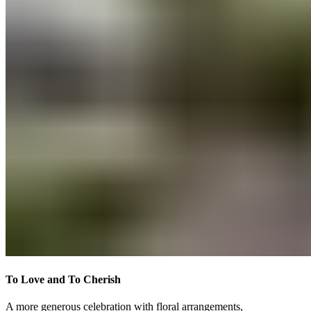
To Love and To Cherish​​​​‌ ‍ ​‍​‍‌‍ ‌ ​‍‌‍‍‌‌‍‌ ‌‍‍‌‌‍ ‍​‍​‍​ ‍‍​‍​‍‌ ​ ‌‍​‌‌‍ ‍‌‍‍‌‌ ‌​‌ ‍‌​‍ ‍‌‍‍‌‌‍ ​‍​‍​‍ ​​‍​‍‌‍‍​‌ ​‍‌‍‌‌‌‍‌‍​‍​‍​ ‍‍​‍​‍‌‍‍​‌ ‌​‌ ‌​‌ ​​‌ ​ ​ ‍‍​‍ ​‍ ‌‍ ​​‍ ‌‌‍​‌‌‍ ‍‌‍‌​​‍ ‌‌ ​‍​‍ ‌‌‍‍​‌‍ ‌ ‌​‌‍‌‌‌‍ ​‌ ​ ​‍ ‌‌ ​ ‌ ‌​‌ ‌‌‌‍‌​‌‍‍‌‌‍ ​‍ ‍‌ ‌‍‌‍‌‌‌ ​‍‌‍​ ‌‍‌‌‌‍ ​​‍ ‍‌‍​‌‌ ​​‌ ​​​‍ ‌‍‍‌‌‍ ‍‌ ‌​‌‍‌‌‌‍ ‍‌ ‌​​‍ ‌‍‌‌‌‍‌​‌‍‍‌‌ ‌​​‍ ‌‍ ‌‌‍ ‌‍‌​‌‍‌‌​ ‌‌ ​​‌ ​‍‌‍‌‌‌ ​ ‌‍‌‌‌‍ ‍‌ ‌​‌‍​‌‌ ‌​‌‍‍‌‌‍ ‌‍ ‍​ ‍ ‌‍‍‌‌‍‌​​ ‌​ ​‍​ ‍‌​ ‌​‌‍‌​​ ‌‌​ ‌‌‌‍‌‍​ ‌​​‍ ‌‌‍​‍‌‍‌‌​ ‌‌‌‍‌‌​‍ ‌​ ‌​​ ​​‌‍​‌​ ​‌​‍ ‌‌‍​‌​ ‌ ​ ‍‌​ ‌ ​‍ ‌‌‍‌‍​ ‌ ​ ​ ‌‍​‍‌‍‌‍‌‍‌​‌‍​ ‌‍‌‌​ ‌ ‌‍​‍‌‍‌‌​ ​​​ ‍ ‌ ‌​‌ ‍‌‌ ​​‌‍‌‌​ ‌‌‍‍​‌‍ ‌ ‌​‌‍‌‌‌‍ ​‌‌​ ‌‍‍‌‌ ‌​‌‍‌‌‌‌​​‌‍​‌‌‍‌ ‌‍‌‌​ ‍ ‌ ​​‌‍​‌‌ ‌​‌‍‍​​ ‌‌ ​​‌‍​‌‌‍‌ ‌‍‌‌‌​​‍‌ ‌‌‌‍‍‌‌‍ ​‌‍‌​‌‍‌‌‌ ​‍​‍‌‌​ ‌‌‌​​‍‌‌ ‌‍‍ ‌‍‌‌‌ ‍‌​‍‌‌​ ​ ‌​‌​​‍‌‌​ ​ ‌​‌​​‍‌‌​ ​‍​ ​‍‌‍​‍​ ​ ‌‍‌‍​ ​‌​ ‌‍​ ‍‌‌‍‌‍​ ‍​‌‍‌‍‌‍‌‍‌‍‌‌​ ​‍​‍‌‌​ ​‍​ ​‍​‍‌‌​ ‌‌‌​‌​​‍ ‍‌‍​ ‌‍ ‌‍ ‍‌ ‌​‌‍‌‌‌‍ ‍‌ ‌​​‍‌‌​ ‌‌‌​​‍‌‌ ‌‍‍ ‌‍‌‌‌ ‍‌​‍‌‌​ ​ ‌​‌​​‍‌‌​ ​ ‌​‌​​‍‌‌​ ​‍​ ​‍‌‍‌​​ ‍​​ ‌ ‌‍​ ​ ‌ ​ ​​​ ​‌​ ‌‍‌‍‌​​ ‍‌​ ​ ​ ​‍​‍‌‌​ ​‍​ ​‍​‍‌‌​ ‌‌‌​‌​​‍ ‍‌ ‌​‌‍‍‌‌ ‌​‌‍ ​‌‍‌‌​ ‌‍​‍‌‍​‌‌ ​ ‌‍‌‌‌‌‌‌‌ ​‍‌‍ ​​ ‌‌‍‍​‌ ‌​‌ ‌​‌ ​​‌ ​ ​‍‌‌​ ​ ‌​​‌​‍‌‌​ ​‍‌​‌‍​‍‌‌​ ​‍‌​‌‍‌‍ ​​‍ ‌‌‍​‌‌‍ ‍‌‍‌​​‍ ‌‌ ​‍​‍ ‌‌‍‍​‌‍ ‌ ‌​‌‍‌‌‌‍ ​‌ ​ ​‍ ‌‌ ​ ‌ ‌​‌ ‌‌‌‍‌​‌‍‍‌‌‍ ​‍ ‍‌ ‌‍‌‍‌‌‌ ​‍‌‍​ ‌‍‌‌‌‍ ​​‍ ‍‌‍​‌‌ ​​‌ ​​​‍‌‍‌‍‍‌‌‍‌​​ ‌​ ​‍​ ‍‌​ ‌​‌‍‌​​ ‌‌​ ‌‌‌‍‌‍​ ‌​​‍ ‌‌‍​‍‌‍‌‌​ ‌‌‌‍‌‌​‍ ‌​ ‌​​ ​​‌‍​‌​ ​‌​‍ ‌‌‍​‌​ ‌ ​ ‍‌​ ‌ ​‍ ‌‌‍‌‍​ ‌ ​ ​ ‌‍​‍‌‍‌‍‌‍‌​‌‍​ ‌‍‌‌​ ‌ ‌‍​‍‌‍‌‌​ ​​​‍‌‍‌ ‌​‌ ‍‌‌ ​​‌‍‌‌​ ‌‌‍‍​‌‍ ‌ ‌​‌‍‌‌‌‍ ​‌‌​ ‌‍‍‌‌ ‌​‌‍‌‌‌‌​​‌‍​‌‌‍‌ ‌‍‌‌​‍‌‍‌ ​​‌‍​‌‌ ‌​‌‍‍​​ ‌‌ ​​‌‍​‌‌‍‌ ‌‍‌‌‌​​‍‌ ‌‌‌‍‍‌‌‍ ​‌‍‌​‌‍‌‌‌ ​‍​‍‌‌​ ‌‌‌​​‍‌‌ ‌‍‍ ‌‍‌‌‌ ‍‌​‍‌‌​ ​ ‌​‌​​‍‌‌​ ​ ‌​‌​​‍‌‌​ ​‍​ ​‍‌‍​‍​ ​ ‌‍‌‍​ ​‌​ ‌‍​ ‍‌‌‍‌‍​ ‍​‌‍‌‍‌‍‌‍‌‍‌‌​ ​‍​‍‌‌​ ​‍​ ​‍​‍‌‌​ ‌‌‌​‌​​‍ ‍‌‍​ ‌‍ ‌‍ ‍‌ ‌​‌‍‌‌‌‍ ‍‌ ‌​​‍‌‌​ ‌‌‌​​‍‌‌ ‌‍‍ ‌‍‌‌‌ ‍‌​‍‌‌​ ​ ‌​‌​​‍‌‌​ ​ ‌​‌​​‍‌‌​ ​‍​ ​‍‌‍‌​​ ‍​​ ‌ ‌‍​ ​ ‌ ​ ​​​ ​‌​ ‌‍‌‍‌​​ ‍‌​ ​ ​ ​‍​‍‌‌​ ​‍​ ​‍​‍‌‌​ ‌‌‌​‌​​‍ ‍‌ ‌​‌‍‍‌‌ ‌​‌‍ ​‌‍‌‌​‍‌‍‌ ​​‌‍‌‌‌ ​‍‌ ​ ‌ ​​‌‍‌‌‌‍​ ‌ ‌​‌‍‍‌‌ ‌‍‌‍‌‌​ ‌‌ ​​‌ ‌‌‌‍​‍‌‍ ​‌‍‍‌‌ ​ ‌‍‍​‌‍‌‌‌‍‌​​‍​‍‌ ‌
A more generous celebration with floral arrangements,