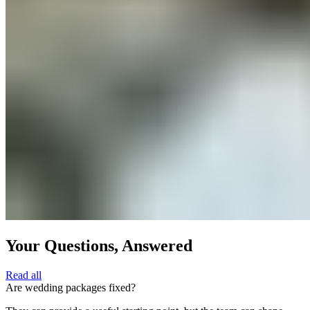
Your Questions, Answered​​​​‌ ‍ ​‍​‍‌‍ ‌ ​‍‌‍‍‌‌‍‌ ‌‍‍‌‌‍ ‍​‍​‍​ ‍‍​‍​‍‌ ​ ‌‍​‌‌‍ ‍‌‍‍‌‌ ‌​‌ ‍‌​‍ ‍‌‍‍‌‌‍ ​‍​‍​‍ ​​‍​‍‌‍‍​‌ ​‍‌‍‌‌‌‍‌‍​‍​‍​ ‍‍​‍​‍‌‍‍​‌ ‌​‌ ‌​‌ ​​‌ ​ ​ ‍‍​‍ ​‍ ‌‍ ​​‍ ‌‌‍​‌‌‍ ‍‌‍‌​​‍ ‌‌ ​‍​‍ ‌‌‍‍​‌‍ ‌ ‌​‌‍‌‌‌‍ ​‌ ​ ​‍ ‌‌ ​ ‌ ‌​‌ ‌‌‌‍‌​‌‍‍‌‌‍ ​‍ ‍‌ ‌‍‌‍‌‌‌ ​‍‌‍​ ‌‍‌‌‌‍ ​​‍ ‍‌‍​‌‌ ​​‌ ​​​‍ ‌‍‍‌‌‍ ‍‌ ‌​‌‍‌‌‌‍ ‍‌ ‌​​‍ ‌‍‌‌‌‍‌​‌‍‍‌‌ ‌​​‍ ‌‍ ‌‌‍ ‌‍‌​‌‍‌‌​ ‌‌ ​​‌ ​‍‌‍‌‌‌ ​ ‌‍‌‌‌‍ ‍‌ ‌​‌‍​‌‌ ‌​‌‍‍‌‌‍ ‌‍ ‍​ ‍ ‌‍‍‌‌‍‌​​ ‌​ ​‍​ ‍‌​ ‌​‌‍‌​​ ‌‌​ ‌‌‌‍‌‍​ ‌​​‍ ‌‌‍​‍‌‍‌‌​ ‌‌‌‍‌‌​‍ ‌​ ‌​​ ​​‌‍​‌​ ​‌​‍ ‌‌‍​‌​ ‌ ​ ‍‌​ ‌ ​‍ ‌‌‍‌‍​ ‌ ​ ​ ‌‍​‍‌‍‌‍‌‍‌​‌‍​ ‌‍‌‌​ ‌ ‌‍​‍‌‍‌‌​ ​​​ ‍ ‌ ‌​‌ ‍‌‌ ​​‌‍‌‌​ ‌‌‍‍​‌‍ ‌ ‌​‌‍‌‌‌‍ ​‌‌​ ‌‍‍‌‌ ‌​‌‍‌‌‌‌​​‌‍​‌‌‍‌ ‌‍‌‌​ ‍ ‌ ​​‌‍​‌‌ ‌​‌‍‍​​ ‌‌ ​​‌‍​‌‌‍‌ ‌‍‌‌‌​​‍‌ ‌‌‌‍‍‌‌‍ ​‌‍‌​‌‍‌‌‌ ​‍​‍‌‌​ ‌‌‌​​‍‌‌ ‌‍‍ ‌‍‌‌‌ ‍‌​‍‌‌​ ​ ‌​‌​​‍‌‌​ ​ ‌​‌​​‍‌‌​ ​‍​ ​‍‌‍‌​​ ​​‌‍​‍‌‍‌‍‌‍‌​​ ‌​‌‍‌‍​ ‌ ​ ​‌‌‍‌​‌‍‌‌‌‍‌​​‍‌‌​ ​‍​ ​‍​‍‌‌​ ‌‌‌​‌​​‍ ‍‌‍‍​‌‍‌‌‌‍​‌‌‍‌​‌‍‍‌‌‍ ‍‌‍‌ ​ ‌‍​‍‌‍​‌‌ ​ ‌‍‌‌‌‌‌‌‌ ​‍‌‍ ​​ ‌‌‍‍​‌ ‌​‌ ‌​‌ ​​‌ ​ ​‍‌‌​ ​ ‌​​‌​‍‌‌​ ​‍‌​‌‍​‍‌‌​ ​‍‌​‌‍‌‍ ​​‍ ‌‌‍​‌‌‍ ‍‌‍‌​​‍ ‌‌ ​‍​‍ ‌‌‍‍​‌‍ ‌ ‌​‌‍‌‌‌‍ ​‌ ​ ​‍ ‌‌ ​ ‌ ‌​‌ ‌‌‌‍‌​‌‍‍‌‌‍ ​‍ ‍‌ ‌‍‌‍‌‌‌ ​‍‌‍​ ‌‍‌‌‌‍ ​​‍ ‍‌‍​‌‌ ​​‌ ​​​‍‌‍‌‍‍‌‌‍‌​​ ‌​ ​‍​ ‍‌​ ‌​‌‍‌​​ ‌‌​ ‌‌‌‍‌‍​ ‌​​‍ ‌‌‍​‍‌‍‌‌​ ‌‌‌‍‌‌​‍ ‌​ ‌​​ ​​‌‍​‌​ ​‌​‍ ‌‌‍​‌​ ‌ ​ ‍‌​ ‌ ​‍ ‌‌‍‌‍​ ‌ ​ ​ ‌‍​‍‌‍‌‍‌‍‌​‌‍​ ‌‍‌‌​ ‌ ‌‍​‍‌‍‌‌​ ​​​‍‌‍‌ ‌​‌ ‍‌‌ ​​‌‍‌‌​ ‌‌‍‍​‌‍ ‌ ‌​‌‍‌‌‌‍ ​‌‌​ ‌‍‍‌‌ ‌​‌‍‌‌‌‌​​‌‍​‌‌‍‌ ‌‍‌‌​‍‌‍‌ ​​‌‍​‌‌ ‌​‌‍‍​​ ‌‌ ​​‌‍​‌‌‍‌ ‌‍‌‌‌​​‍‌ ‌‌‌‍‍‌‌‍ ​‌‍‌​‌‍‌‌‌ ​‍​‍‌‌​ ‌‌‌​​‍‌‌ ‌‍‍ ‌‍‌‌‌ ‍‌​‍‌‌​ ​ ‌​‌​​‍‌‌​ ​ ‌​‌​​‍‌‌​ ​‍​ ​‍‌‍‌​​ ​​‌‍​‍‌‍‌‍‌‍‌​​ ‌​‌‍‌‍​ ‌ ​ ​‌‌‍‌​‌‍‌‌‌‍‌​​‍‌‌​ ​‍​ ​‍​‍‌‌​ ‌‌‌​‌​​‍ ‍‌‍‍​‌‍‌‌‌‍​‌‌‍‌​‌‍‍‌‌‍ ‍‌‍‌ ​‍‌‍‌ ​​‌‍‌‌‌ ​‍‌ ​ ‌ ​​‌‍‌‌‌‍​ ‌ ‌​‌‍‍‌‌ ‌‍‌‍‌‌​ ‌‌ ​​‌ ‌‌‌‍​‍‌‍ ​‌‍‍‌‌ ​ ‌‍‍​‌‍‌‌‌‍‌​​‍​‍‌ ‌
Read all​​​​‌ ‍ ​‍​‍‌‍ ‌ ​‍‌‍‍‌‌‍‌ ‌‍‍‌‌‍ ‍​‍​‍​ ‍‍​‍​‍‌ ​ ‌‍​‌‌‍ ‍‌‍‍‌‌ ‌​‌ ‍‌​‍ ‍‌‍‍‌‌‍ ​‍​‍​‍ ​​‍​‍‌‍‍​‌ ​‍‌‍‌‌‌‍‌‍​‍​‍​ ‍‍​‍​‍‌‍‍​‌ ‌​‌ ‌​‌ ​​‌ ​ ​ ‍‍​‍ ​‍ ‌‍ ​​‍ ‌‌‍​‌‌‍ ‍‌‍‌​​‍ ‌‌ ​‍​‍ ‌‌‍‍​‌‍ ‌ ‌​‌‍‌‌‌‍ ​‌ ​ ​‍ ‌‌ ​ ‌ ‌​‌ ‌‌‌‍‌​‌‍‍‌‌‍ ​‍ ‍‌ ‌‍‌‍‌‌‌ ​‍‌‍​ ‌‍‌‌‌‍ ​​‍ ‍‌‍​‌‌ ​​‌ ​​​‍ ‌‍‍‌‌‍ ‍‌ ‌​‌‍‌‌‌‍ ‍‌ ‌​​‍ ‌‍‌‌‌‍‌​‌‍‍‌‌ ‌​​‍ ‌‍ ‌‌‍ ‌‍‌​‌‍‌‌​ ‌‌ ​​‌ ​‍‌‍‌‌‌ ​ ‌‍‌‌‌‍ ‍‌ ‌​‌‍​‌‌ ‌​‌‍‍‌‌‍ ‌‍ ‍​ ‍ ‌‍‍‌‌‍‌​​ ‌​ ​‍​ ‍‌​ ‌​‌‍‌​​ ‌‌​ ‌‌‌‍‌‍​ ‌​​‍ ‌‌‍​‍‌‍‌‌​ ‌‌‌‍‌‌​‍ ‌​ ‌​​ ​​‌‍​‌​ ​‌​‍ ‌‌‍​‌​ ‌ ​ ‍‌​ ‌ ​‍ ‌‌‍‌‍​ ‌ ​ ​ ‌‍​‍‌‍‌‍‌‍‌​‌‍​ ‌‍‌‌​ ‌ ‌‍​‍‌‍‌‌​ ​​​ ‍ ‌ ‌​‌ ‍‌‌ ​​‌‍‌‌​ ‌‌‍‍​‌‍ ‌ ‌​‌‍‌‌‌‍ ​‌‌​ ‌‍‍‌‌ ‌​‌‍‌‌‌‌​​‌‍​‌‌‍‌ ‌‍‌‌​ ‍ ‌ ​​‌‍​‌‌ ‌​‌‍‍​​ ‌‌ ​​‌‍​‌‌‍‌ ‌‍‌‌‌​​‍‌ ‌‌‌‍‍‌‌‍ ​‌‍‌​‌‍‌‌‌ ​‍​‍‌‌​ ‌‌‌​​‍‌‌ ‌‍‍ ‌‍‌‌‌ ‍‌​‍‌‌​ ​ ‌​‌​​‍‌‌​ ​ ‌​‌​​‍‌‌​ ​‍​ ​‍‌‍‌​​ ​​‌‍​‍‌‍‌‍‌‍‌​​ ‌​‌‍‌‍​ ‌ ​ ​‌‌‍‌​‌‍‌‌‌‍‌​​‍‌‌​ ​‍​ ​‍​‍‌‌​ ‌‌‌​‌​​‍ ‍‌ ​​‌ ​‍‌‍‍‌‌‍ ‌‌‍​‌‌ ​‍‌ ‍‌‌​​ ‌ ‌​‌‍​‌​‍ ‍‌‍ ​‌‍​‌‌‍​‍‌‍‌‌‌‍ ​​ ‌‍​‍‌‍​‌‌ ​ ‌‍‌‌‌‌‌‌‌ ​‍‌‍ ​​ ‌‌‍‍​‌ ‌​‌ ‌​‌ ​​‌ ​ ​‍‌‌​ ​ ‌​​‌​‍‌‌​ ​‍‌​‌‍​‍‌‌​ ​‍‌​‌‍‌‍ ​​‍ ‌‌‍​‌‌‍ ‍‌‍‌​​‍ ‌‌ ​‍​‍ ‌‌‍‍​‌‍ ‌ ‌​‌‍‌‌‌‍ ​‌ ​ ​‍ ‌‌ ​ ‌ ‌​‌ ‌‌‌‍‌​‌‍‍‌‌‍ ​‍ ‍‌ ‌‍‌‍‌‌‌ ​‍‌‍​ ‌‍‌‌‌‍ ​​‍ ‍‌‍​‌‌ ​​‌ ​​​‍‌‍‌‍‍‌‌‍‌​​ ‌​ ​‍​ ‍‌​ ‌​‌‍‌​​ ‌‌​ ‌‌‌‍‌‍​ ‌​​‍ ‌‌‍​‍‌‍‌‌​ ‌‌‌‍‌‌​‍ ‌​ ‌​​ ​​‌‍​‌​ ​‌​‍ ‌‌‍​‌​ ‌ ​ ‍‌​ ‌ ​‍ ‌‌‍‌‍​ ‌ ​ ​ ‌‍​‍‌‍‌‍‌‍‌​‌‍​ ‌‍‌‌​ ‌ ‌‍​‍‌‍‌‌​ ​​​‍‌‍‌ ‌​‌ ‍‌‌ ​​‌‍‌‌​ ‌‌‍‍​‌‍ ‌ ‌​‌‍‌‌‌‍ ​‌‌​ ‌‍‍‌‌ ‌​‌‍‌‌‌‌​​‌‍​‌‌‍‌ ‌‍‌‌​‍‌‍‌ ​​‌‍​‌‌ ‌​‌‍‍​​ ‌‌ ​​‌‍​‌‌‍‌ ‌‍‌‌‌​​‍‌ ‌‌‌‍‍‌‌‍ ​‌‍‌​‌‍‌‌‌ ​‍​‍‌‌​ ‌‌‌​​‍‌‌ ‌‍‍ ‌‍‌‌‌ ‍‌​‍‌‌​ ​ ‌​‌​​‍‌‌​ ​ ‌​‌​​‍‌‌​ ​‍​ ​‍‌‍‌​​ ​​‌‍​‍‌‍‌‍‌‍‌​​ ‌​‌‍‌‍​ ‌ ​ ​‌‌‍‌​‌‍‌‌‌‍‌​​‍‌‌​ ​‍​ ​‍​‍‌‌​ ‌‌‌​‌​​‍ ‍‌ ​​‌ ​‍‌‍‍‌‌‍ ‌‌‍​‌‌ ​‍‌ ‍‌‌​​ ‌ ‌​‌‍​‌​‍ ‍‌‍ ​‌‍​‌‌‍​‍‌‍‌‌‌‍ ​​‍‌‍‌ ​​‌‍‌‌‌ ​‍‌ ​ ‌ ​​‌‍‌‌‌‍​ ‌ ‌​‌‍‍‌‌ ‌‍‌‍‌‌​ ‌‌ ​​‌ ‌‌‌‍​‍‌‍ ​‌‍‍‌‌ ​ ‌‍‍​‌‍‌‌‌‍‌​​‍​‍‌ ‌
Are wedding packages fixed? ​​​​‌ ‍ ​‍​‍‌‍ ‌ ​‍‌‍‍‌‌‍‌ ‌‍‍‌‌‍ ‍​‍​‍​ ‍‍​‍​‍‌ ​ ‌‍​‌‌‍ ‍‌‍‍‌‌ ‌​‌ ‍‌​‍ ‍‌‍‍‌‌‍ ​‍​‍​‍ ​​‍​‍‌‍‍​‌ ​‍‌‍‌‌‌‍‌‍​‍​‍​ ‍‍​‍​‍‌‍‍​‌ ‌​‌ ‌​‌ ​​‌ ​ ​ ‍‍​‍ ​‍ ‌‍ ​​‍ ‌‌‍​‌‌‍ ‍‌‍‌​​‍ ‌‌ ​‍​‍ ‌‌‍‍​‌‍ ‌ ‌​‌‍‌‌‌‍ ​‌ ​ ​‍ ‌‌ ​ ‌ ‌​‌ ‌‌‌‍‌​‌‍‍‌‌‍ ​‍ ‍‌ ‌‍‌‍‌‌‌ ​‍‌‍​ ‌‍‌‌‌‍ ​​‍ ‍‌‍​‌‌ ​​‌ ​​​‍ ‌‍‍‌‌‍ ‍‌ ‌​‌‍‌‌‌‍ ‍‌ ‌​​‍ ‌‍‌‌‌‍‌​‌‍‍‌‌ ‌​​‍ ‌‍ ‌‌‍ ‌‍‌​‌‍‌‌​ ‌‌ ​​‌ ​‍‌‍‌‌‌ ​ ‌‍‌‌‌‍ ‍‌ ‌​‌‍​‌‌ ‌​‌‍‍‌‌‍ ‌‍ ‍​ ‍ ‌‍‍‌‌‍‌​​ ‌‌‍‌​​ ​‌‌‍​‌​ ‍‌​ ‍‌​ ​‌​ ​‍​ ‌‍​‍ ‌​ ‌‍​ ‌‌​ ​ ​ ‍​​‍ ‌​ ‌​​ ‌ ​ ​​​ ​ ​‍ ‌‌‍​‌​ ​‍‌‍​‍​ ‍​​‍ ‌‌‍‌‌​ ​‌​ ‍‌​ ‌​‌‍‌​​ ‍‌‌‍​‌‌‍​‌​ ‍‌​ ​‍‌‍​ ​ ​ ​ ‍ ‌ ‌​‌ ‍‌‌ ​​‌‍‌‌​ ‌‌‍‍​‌‍ ‌ ‌​‌‍‌‌‌‍ ​‌​‌‍‌‍​‌‌ ​‌​ ‍ ‌ ​​‌‍​‌‌ ‌​‌‍‍​​ ‌‌ ​‌‌ ‌‌‌‍‌‌‌ ​ ‌ ‌​‌‍‍‌‌‍ ‌‍ ‍​ ‌‍​‍‌‍​‌‌ ​ ‌‍‌‌‌‌‌‌‌ ​‍‌‍ ​​ ‌‌‍‍​‌ ‌​‌ ‌​‌ ​​‌ ​ ​‍‌‌​ ​ ‌​​‌​‍‌‌​ ​‍‌​‌‍​‍‌‌​ ​‍‌​‌‍‌‍ ​​‍ ‌‌‍​‌‌‍ ‍‌‍‌​​‍ ‌‌ ​‍​‍ ‌‌‍‍​‌‍ ‌ ‌​‌‍‌‌‌‍ ​‌ ​ ​‍ ‌‌ ​ ‌ ‌​‌ ‌‌‌‍‌​‌‍‍‌‌‍ ​‍ ‍‌ ‌‍‌‍‌‌‌ ​‍‌‍​ ‌‍‌‌‌‍ ​​‍ ‍‌‍​‌‌ ​​‌ ​​​‍‌‍‌‍‍‌‌‍‌​​ ‌‌‍‌​​ ​‌‌‍​‌​ ‍‌​ ‍‌​ ​‌​ ​‍​ ‌‍​‍ ‌​ ‌‍​ ‌‌​ ​ ​ ‍​​‍ ‌​ ‌​​ ‌ ​ ​​​ ​ ​‍ ‌‌‍​‌​ ​‍‌‍​‍​ ‍​​‍ ‌‌‍‌‌​ ​‌​ ‍‌​ ‌​‌‍‌​​ ‍‌‌‍​‌‌‍​‌​ ‍‌​ ​‍‌‍​ ​ ​ ​‍‌‍‌ ‌​‌ ‍‌‌ ​​‌‍‌‌​ ‌‌‍‍​‌‍ ‌ ‌​‌‍‌‌‌‍ ​‌​‌‍‌‍​‌‌ ​‌​‍‌‍‌ ​​‌‍​‌‌ ‌​‌‍‍​​ ‌‌ ​‌‌ ‌‌‌‍‌‌‌ ​ ‌ ‌​‌‍‍‌‌‍ ‌‍ ‍​‍‌‍‌ ​​‌‍‌‌‌ ​‍‌ ​ ‌ ​​‌‍‌‌‌‍​ ‌ ‌​‌‍‍‌‌ ‌‍‌‍‌‌​ ‌‌ ​​‌ ‌‌‌‍​‍‌‍ ​‌‍‍‌‌ ​ ‌‍‍​‌‍‌‌‌‍‌​​‍​‍‌ ‌