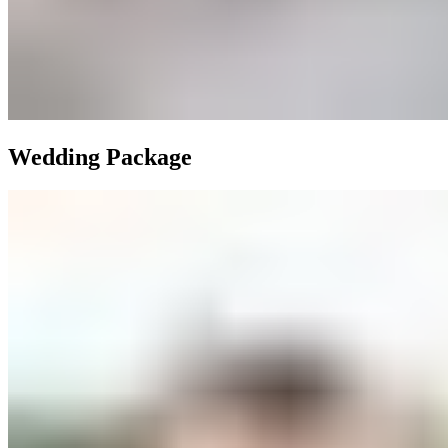
Wedding Package​​​​‌ ‍ ​‍​‍‌‍ ‌ ​‍‌‍‍‌‌‍‌ ‌‍‍‌‌‍ ‍​‍​‍​ ‍‍​‍​‍‌ ​ ‌‍​‌‌‍ ‍‌‍‍‌‌ ‌​‌ ‍‌​‍ ‍‌‍‍‌‌‍ ​‍​‍​‍ ​​‍​‍‌‍‍​‌ ​‍‌‍‌‌‌‍‌‍​‍​‍​ ‍‍​‍​‍‌‍‍​‌ ‌​‌ ‌​‌ ​​‌ ​ ​ ‍‍​‍ ​‍ ‌‍ ​​‍ ‌‌‍​‌‌‍ ‍‌‍‌​​‍ ‌‌ ​‍​‍ ‌‌‍‍​‌‍ ‌ ‌​‌‍‌‌‌‍ ​‌ ​ ​‍ ‌‌ ​ ‌ ‌​‌ ‌‌‌‍‌​‌‍‍‌‌‍ ​‍ ‍‌ ‌‍‌‍‌‌‌ ​‍‌‍​ ‌‍‌‌‌‍ ​​‍ ‍‌‍​‌‌ ​​‌ ​​​‍ ‌‍‍‌‌‍ ‍‌ ‌​‌‍‌‌‌‍ ‍‌ ‌​​‍ ‌‍‌‌‌‍‌​‌‍‍‌‌ ‌​​‍ ‌‍ ‌‌‍ ‌‍‌​‌‍‌‌​ ‌‌ ​​‌ ​‍‌‍‌‌‌ ​ ‌‍‌‌‌‍ ‍‌ ‌​‌‍​‌‌ ‌​‌‍‍‌‌‍ ‌‍ ‍​ ‍ ‌‍‍‌‌‍‌​​ ‌​ ​‍​ ‍‌​ ‌​‌‍‌​​ ‌‌​ ‌‌‌‍‌‍​ ‌​​‍ ‌‌‍​‍‌‍‌‌​ ‌‌‌‍‌‌​‍ ‌​ ‌​​ ​​‌‍​‌​ ​‌​‍ ‌‌‍​‌​ ‌ ​ ‍‌​ ‌ ​‍ ‌‌‍‌‍​ ‌ ​ ​ ‌‍​‍‌‍‌‍‌‍‌​‌‍​ ‌‍‌‌​ ‌ ‌‍​‍‌‍‌‌​ ​​​ ‍ ‌ ‌​‌ ‍‌‌ ​​‌‍‌‌​ ‌‌‍‍​‌‍ ‌ ‌​‌‍‌‌‌‍ ​‌‌​ ‌‍‍‌‌ ‌​‌‍‌‌‌‌​​‌‍​‌‌‍‌ ‌‍‌‌​ ‍ ‌ ​​‌‍​‌‌ ‌​‌‍‍​​ ‌‌ ​​‌‍​‌‌‍‌ ‌‍‌‌‌​​‍‌ ‌‌‌‍‍‌‌‍ ​‌‍‌​‌‍‌‌‌ ​‍​‍‌‌​ ‌‌‌​​‍‌‌ ‌‍‍ ‌‍‌‌‌ ‍‌​‍‌‌​ ​ ‌​‌​​‍‌‌​ ​ ‌​‌​​‍‌‌​ ​‍​ ​‍‌‍​‍​ ​ ‌‍‌‍​ ​‌​ ‌‍​ ‍‌‌‍‌‍​ ‍​‌‍‌‍‌‍‌‍‌‍‌‌​ ​‍​‍‌‌​ ​‍​ ​‍​‍‌‌​ ‌‌‌​‌​​‍ ‍‌‍‍​‌‍‌‌‌‍​‌‌‍‌​‌‍‍‌‌‍ ‍‌‍‌ ​ ‌‍​‍‌‍​‌‌ ​ ‌‍‌‌‌‌‌‌‌ ​‍‌‍ ​​ ‌‌‍‍​‌ ‌​‌ ‌​‌ ​​‌ ​ ​‍‌‌​ ​ ‌​​‌​‍‌‌​ ​‍‌​‌‍​‍‌‌​ ​‍‌​‌‍‌‍ ​​‍ ‌‌‍​‌‌‍ ‍‌‍‌​​‍ ‌‌ ​‍​‍ ‌‌‍‍​‌‍ ‌ ‌​‌‍‌‌‌‍ ​‌ ​ ​‍ ‌‌ ​ ‌ ‌​‌ ‌‌‌‍‌​‌‍‍‌‌‍ ​‍ ‍‌ ‌‍‌‍‌‌‌ ​‍‌‍​ ‌‍‌‌‌‍ ​​‍ ‍‌‍​‌‌ ​​‌ ​​​‍‌‍‌‍‍‌‌‍‌​​ ‌​ ​‍​ ‍‌​ ‌​‌‍‌​​ ‌‌​ ‌‌‌‍‌‍​ ‌​​‍ ‌‌‍​‍‌‍‌‌​ ‌‌‌‍‌‌​‍ ‌​ ‌​​ ​​‌‍​‌​ ​‌​‍ ‌‌‍​‌​ ‌ ​ ‍‌​ ‌ ​‍ ‌‌‍‌‍​ ‌ ​ ​ ‌‍​‍‌‍‌‍‌‍‌​‌‍​ ‌‍‌‌​ ‌ ‌‍​‍‌‍‌‌​ ​​​‍‌‍‌ ‌​‌ ‍‌‌ ​​‌‍‌‌​ ‌‌‍‍​‌‍ ‌ ‌​‌‍‌‌‌‍ ​‌‌​ ‌‍‍‌‌ ‌​‌‍‌‌‌‌​​‌‍​‌‌‍‌ ‌‍‌‌​‍‌‍‌ ​​‌‍​‌‌ ‌​‌‍‍​​ ‌‌ ​​‌‍​‌‌‍‌ ‌‍‌‌‌​​‍‌ ‌‌‌‍‍‌‌‍ ​‌‍‌​‌‍‌‌‌ ​‍​‍‌‌​ ‌‌‌​​‍‌‌ ‌‍‍ ‌‍‌‌‌ ‍‌​‍‌‌​ ​ ‌​‌​​‍‌‌​ ​ ‌​‌​​‍‌‌​ ​‍​ ​‍‌‍​‍​ ​ ‌‍‌‍​ ​‌​ ‌‍​ ‍‌‌‍‌‍​ ‍​‌‍‌‍‌‍‌‍‌‍‌‌​ ​‍​‍‌‌​ ​‍​ ​‍​‍‌‌​ ‌‌‌​‌​​‍ ‍‌‍‍​‌‍‌‌‌‍​‌‌‍‌​‌‍‍‌‌‍ ‍‌‍‌ ​‍‌‍‌ ​​‌‍‌‌‌ ​‍‌ ​ ‌ ​​‌‍‌‌‌‍​ ‌ ‌​‌‍‍‌‌ ‌‍‌‍‌‌​ ‌‌ ​​‌ ‌‌‌‍​‍‌‍ ​‌‍‍‌‌ ​ ‌‍‍​‌‍‌‌‌‍‌​​‍​‍‌ ‌