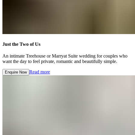
Just the Two of Us​​​​‌ ‍ ​‍​‍‌‍ ‌ ​‍‌‍‍‌‌‍‌ ‌‍‍‌‌‍ ‍​‍​‍​ ‍‍​‍​‍‌ ​ ‌‍​‌‌‍ ‍‌‍‍‌‌ ‌​‌ ‍‌​‍ ‍‌‍‍‌‌‍ ​‍​‍​‍ ​​‍​‍‌‍‍​‌ ​‍‌‍‌‌‌‍‌‍​‍​‍​ ‍‍​‍​‍‌‍‍​‌ ‌​‌ ‌​‌ ​​‌ ​ ​ ‍‍​‍ ​‍ ‌‍ ​​‍ ‌‌‍​‌‌‍ ‍‌‍‌​​‍ ‌‌ ​‍​‍ ‌‌‍‍​‌‍ ‌ ‌​‌‍‌‌‌‍ ​‌ ​ ​‍ ‌‌ ​ ‌ ‌​‌ ‌‌‌‍‌​‌‍‍‌‌‍ ​‍ ‍‌ ‌‍‌‍‌‌‌ ​‍‌‍​ ‌‍‌‌‌‍ ​​‍ ‍‌‍​‌‌ ​​‌ ​​​‍ ‌‍‍‌‌‍ ‍‌ ‌​‌‍‌‌‌‍ ‍‌ ‌​​‍ ‌‍‌‌‌‍‌​‌‍‍‌‌ ‌​​‍ ‌‍ ‌‌‍ ‌‍‌​‌‍‌‌​ ‌‌ ​​‌ ​‍‌‍‌‌‌ ​ ‌‍‌‌‌‍ ‍‌ ‌​‌‍​‌‌ ‌​‌‍‍‌‌‍ ‌‍ ‍​ ‍ ‌‍‍‌‌‍‌​​ ‌​ ​‍​ ‍‌​ ‌​‌‍‌​​ ‌‌​ ‌‌‌‍‌‍​ ‌​​‍ ‌‌‍​‍‌‍‌‌​ ‌‌‌‍‌‌​‍ ‌​ ‌​​ ​​‌‍​‌​ ​‌​‍ ‌‌‍​‌​ ‌ ​ ‍‌​ ‌ ​‍ ‌‌‍‌‍​ ‌ ​ ​ ‌‍​‍‌‍‌‍‌‍‌​‌‍​ ‌‍‌‌​ ‌ ‌‍​‍‌‍‌‌​ ​​​ ‍ ‌ ‌​‌ ‍‌‌ ​​‌‍‌‌​ ‌‌‍‍​‌‍ ‌ ‌​‌‍‌‌‌‍ ​‌‌​ ‌‍‍‌‌ ‌​‌‍‌‌‌‌​​‌‍​‌‌‍‌ ‌‍‌‌​ ‍ ‌ ​​‌‍​‌‌ ‌​‌‍‍​​ ‌‌ ​​‌‍​‌‌‍‌ ‌‍‌‌‌​​‍‌ ‌‌‌‍‍‌‌‍ ​‌‍‌​‌‍‌‌‌ ​‍​‍‌‌​ ‌‌‌​​‍‌‌ ‌‍‍ ‌‍‌‌‌ ‍‌​‍‌‌​ ​ ‌​‌​​‍‌‌​ ​ ‌​‌​​‍‌‌​ ​‍​ ​‍‌‍​‍​ ​ ‌‍‌‍​ ​‌​ ‌‍​ ‍‌‌‍‌‍​ ‍​‌‍‌‍‌‍‌‍‌‍‌‌​ ​‍​‍‌‌​ ​‍​ ​‍​‍‌‌​ ‌‌‌​‌​​‍ ‍‌‍​ ‌‍ ‌‍ ‍‌ ‌​‌‍‌‌‌‍ ‍‌ ‌​​‍‌‌​ ‌‌‌​​‍‌‌ ‌‍‍ ‌‍‌‌‌ ‍‌​‍‌‌​ ​ ‌​‌​​‍‌‌​ ​ ‌​‌​​‍‌‌​ ​‍​ ​‍‌‍​‌​ ‍​​ ​​‌‍​‌‌‍​‍‌‍​‍​ ‍‌‌‍‌‍‌‍‌‌​ ​​‌‍​‌​ ​​​‍‌‌​ ​‍​ ​‍​‍‌‌​ ‌‌‌​‌​​‍ ‍‌ ‌​‌‍‍‌‌ ‌​‌‍ ​‌‍‌‌​ ‌‍​‍‌‍​‌‌ ​ ‌‍‌‌‌‌‌‌‌ ​‍‌‍ ​​ ‌‌‍‍​‌ ‌​‌ ‌​‌ ​​‌ ​ ​‍‌‌​ ​ ‌​​‌​‍‌‌​ ​‍‌​‌‍​‍‌‌​ ​‍‌​‌‍‌‍ ​​‍ ‌‌‍​‌‌‍ ‍‌‍‌​​‍ ‌‌ ​‍​‍ ‌‌‍‍​‌‍ ‌ ‌​‌‍‌‌‌‍ ​‌ ​ ​‍ ‌‌ ​ ‌ ‌​‌ ‌‌‌‍‌​‌‍‍‌‌‍ ​‍ ‍‌ ‌‍‌‍‌‌‌ ​‍‌‍​ ‌‍‌‌‌‍ ​​‍ ‍‌‍​‌‌ ​​‌ ​​​‍‌‍‌‍‍‌‌‍‌​​ ‌​ ​‍​ ‍‌​ ‌​‌‍‌​​ ‌‌​ ‌‌‌‍‌‍​ ‌​​‍ ‌‌‍​‍‌‍‌‌​ ‌‌‌‍‌‌​‍ ‌​ ‌​​ ​​‌‍​‌​ ​‌​‍ ‌‌‍​‌​ ‌ ​ ‍‌​ ‌ ​‍ ‌‌‍‌‍​ ‌ ​ ​ ‌‍​‍‌‍‌‍‌‍‌​‌‍​ ‌‍‌‌​ ‌ ‌‍​‍‌‍‌‌​ ​​​‍‌‍‌ ‌​‌ ‍‌‌ ​​‌‍‌‌​ ‌‌‍‍​‌‍ ‌ ‌​‌‍‌‌‌‍ ​‌‌​ ‌‍‍‌‌ ‌​‌‍‌‌‌‌​​‌‍​‌‌‍‌ ‌‍‌‌​‍‌‍‌ ​​‌‍​‌‌ ‌​‌‍‍​​ ‌‌ ​​‌‍​‌‌‍‌ ‌‍‌‌‌​​‍‌ ‌‌‌‍‍‌‌‍ ​‌‍‌​‌‍‌‌‌ ​‍​‍‌‌​ ‌‌‌​​‍‌‌ ‌‍‍ ‌‍‌‌‌ ‍‌​‍‌‌​ ​ ‌​‌​​‍‌‌​ ​ ‌​‌​​‍‌‌​ ​‍​ ​‍‌‍​‍​ ​ ‌‍‌‍​ ​‌​ ‌‍​ ‍‌‌‍‌‍​ ‍​‌‍‌‍‌‍‌‍‌‍‌‌​ ​‍​‍‌‌​ ​‍​ ​‍​‍‌‌​ ‌‌‌​‌​​‍ ‍‌‍​ ‌‍ ‌‍ ‍‌ ‌​‌‍‌‌‌‍ ‍‌ ‌​​‍‌‌​ ‌‌‌​​‍‌‌ ‌‍‍ ‌‍‌‌‌ ‍‌​‍‌‌​ ​ ‌​‌​​‍‌‌​ ​ ‌​‌​​‍‌‌​ ​‍​ ​‍‌‍​‌​ ‍​​ ​​‌‍​‌‌‍​‍‌‍​‍​ ‍‌‌‍‌‍‌‍‌‌​ ​​‌‍​‌​ ​​​‍‌‌​ ​‍​ ​‍​‍‌‌​ ‌‌‌​‌​​‍ ‍‌ ‌​‌‍‍‌‌ ‌​‌‍ ​‌‍‌‌​‍‌‍‌ ​​‌‍‌‌‌ ​‍‌ ​ ‌ ​​‌‍‌‌‌‍​ ‌ ‌​‌‍‍‌‌ ‌‍‌‍‌‌​ ‌‌ ​​‌ ‌‌‌‍​‍‌‍ ​‌‍‍‌‌ ​ ‌‍‍​‌‍‌‌‌‍‌​​‍​‍‌ ‌
An intimate Treehouse or Marryat Suite wedding for couples who
want the day to feel private, romantic and beautifully simple.​​​​‌ ‍ ​‍​‍‌‍ ‌ ​‍‌‍‍‌‌‍‌ ‌‍‍‌‌‍ ‍​‍​‍​ ‍‍​‍​‍‌ ​ ‌‍​‌‌‍ ‍‌‍‍‌‌ ‌​‌ ‍‌​‍ ‍‌‍‍‌‌‍ ​‍​‍​‍ ​​‍​‍‌‍‍​‌ ​‍‌‍‌‌‌‍‌‍​‍​‍​ ‍‍​‍​‍‌‍‍​‌ ‌​‌ ‌​‌ ​​‌ ​ ​ ‍‍​‍ ​‍ ‌‍ ​​‍ ‌‌‍​‌‌‍ ‍‌‍‌​​‍ ‌‌ ​‍​‍ ‌‌‍‍​‌‍ ‌ ‌​‌‍‌‌‌‍ ​‌ ​ ​‍ ‌‌ ​ ‌ ‌​‌ ‌‌‌‍‌​‌‍‍‌‌‍ ​‍ ‍‌ ‌‍‌‍‌‌‌ ​‍‌‍​ ‌‍‌‌‌‍ ​​‍ ‍‌‍​‌‌ ​​‌ ​​​‍ ‌‍‍‌‌‍ ‍‌ ‌​‌‍‌‌‌‍ ‍‌ ‌​​‍ ‌‍‌‌‌‍‌​‌‍‍‌‌ ‌​​‍ ‌‍ ‌‌‍ ‌‍‌​‌‍‌‌​ ‌‌ ​​‌ ​‍‌‍‌‌‌ ​ ‌‍‌‌‌‍ ‍‌ ‌​‌‍​‌‌ ‌​‌‍‍‌‌‍ ‌‍ ‍​ ‍ ‌‍‍‌‌‍‌​​ ‌​ ​‍​ ‍‌​ ‌​‌‍‌​​ ‌‌​ ‌‌‌‍‌‍​ ‌​​‍ ‌‌‍​‍‌‍‌‌​ ‌‌‌‍‌‌​‍ ‌​ ‌​​ ​​‌‍​‌​ ​‌​‍ ‌‌‍​‌​ ‌ ​ ‍‌​ ‌ ​‍ ‌‌‍‌‍​ ‌ ​ ​ ‌‍​‍‌‍‌‍‌‍‌​‌‍​ ‌‍‌‌​ ‌ ‌‍​‍‌‍‌‌​ ​​​ ‍ ‌ ‌​‌ ‍‌‌ ​​‌‍‌‌​ ‌‌‍‍​‌‍ ‌ ‌​‌‍‌‌‌‍ ​‌‌​ ‌‍‍‌‌ ‌​‌‍‌‌‌‌​​‌‍​‌‌‍‌ ‌‍‌‌​ ‍ ‌ ​​‌‍​‌‌ ‌​‌‍‍​​ ‌‌ ​​‌‍​‌‌‍‌ ‌‍‌‌‌​​‍‌ ‌‌‌‍‍‌‌‍ ​‌‍‌​‌‍‌‌‌ ​‍​‍‌‌​ ‌‌‌​​‍‌‌ ‌‍‍ ‌‍‌‌‌ ‍‌​‍‌‌​ ​ ‌​‌​​‍‌‌​ ​ ‌​‌​​‍‌‌​ ​‍​ ​‍‌‍​‍​ ​ ‌‍‌‍​ ​‌​ ‌‍​ ‍‌‌‍‌‍​ ‍​‌‍‌‍‌‍‌‍‌‍‌‌​ ​‍​‍‌‌​ ​‍​ ​‍​‍‌‌​ ‌‌‌​‌​​‍ ‍‌‍​ ‌‍ ‌‍ ‍‌ ‌​‌‍‌‌‌‍ ‍‌ ‌​​‍‌‌​ ‌‌‌​​‍‌‌ ‌‍‍ ‌‍‌‌‌ ‍‌​‍‌‌​ ​ ‌​‌​​‍‌‌​ ​ ‌​‌​​‍‌‌​ ​‍​ ​‍‌‍​‌​ ‍​​ ​​‌‍​‌‌‍​‍‌‍​‍​ ‍‌‌‍‌‍‌‍‌‌​ ​​‌‍​‌​ ​​​‍‌‌​ ​‍​ ​‍​‍‌‌​ ‌‌‌​‌​​‍ ‍‌‍‌‌‌ ‍​‌‍​ ‌‍‌‌‌ ​‍‌ ​​‌ ‌​​ ‌‍​‍‌‍​‌‌ ​ ‌‍‌‌‌‌‌‌‌ ​‍‌‍ ​​ ‌‌‍‍​‌ ‌​‌ ‌​‌ ​​‌ ​ ​‍‌‌​ ​ ‌​​‌​‍‌‌​ ​‍‌​‌‍​‍‌‌​ ​‍‌​‌‍‌‍ ​​‍ ‌‌‍​‌‌‍ ‍‌‍‌​​‍ ‌‌ ​‍​‍ ‌‌‍‍​‌‍ ‌ ‌​‌‍‌‌‌‍ ​‌ ​ ​‍ ‌‌ ​ ‌ ‌​‌ ‌‌‌‍‌​‌‍‍‌‌‍ ​‍ ‍‌ ‌‍‌‍‌‌‌ ​‍‌‍​ ‌‍‌‌‌‍ ​​‍ ‍‌‍​‌‌ ​​‌ ​​​‍‌‍‌‍‍‌‌‍‌​​ ‌​ ​‍​ ‍‌​ ‌​‌‍‌​​ ‌‌​ ‌‌‌‍‌‍​ ‌​​‍ ‌‌‍​‍‌‍‌‌​ ‌‌‌‍‌‌​‍ ‌​ ‌​​ ​​‌‍​‌​ ​‌​‍ ‌‌‍​‌​ ‌ ​ ‍‌​ ‌ ​‍ ‌‌‍‌‍​ ‌ ​ ​ ‌‍​‍‌‍‌‍‌‍‌​‌‍​ ‌‍‌‌​ ‌ ‌‍​‍‌‍‌‌​ ​​​‍‌‍‌ ‌​‌ ‍‌‌ ​​‌‍‌‌​ ‌‌‍‍​‌‍ ‌ ‌​‌‍‌‌‌‍ ​‌‌​ ‌‍‍‌‌ ‌​‌‍‌‌‌‌​​‌‍​‌‌‍‌ ‌‍‌‌​‍‌‍‌ ​​‌‍​‌‌ ‌​‌‍‍​​ ‌‌ ​​‌‍​‌‌‍‌ ‌‍‌‌‌​​‍‌ ‌‌‌‍‍‌‌‍ ​‌‍‌​‌‍‌‌‌ ​‍​‍‌‌​ ‌‌‌​​‍‌‌ ‌‍‍ ‌‍‌‌‌ ‍‌​‍‌‌​ ​ ‌​‌​​‍‌‌​ ​ ‌​‌​​‍‌‌​ ​‍​ ​‍‌‍​‍​ ​ ‌‍‌‍​ ​‌​ ‌‍​ ‍‌‌‍‌‍​ ‍​‌‍‌‍‌‍‌‍‌‍‌‌​ ​‍​‍‌‌​ ​‍​ ​‍​‍‌‌​ ‌‌‌​‌​​‍ ‍‌‍​ ‌‍ ‌‍ ‍‌ ‌​‌‍‌‌‌‍ ‍‌ ‌​​‍‌‌​ ‌‌‌​​‍‌‌ ‌‍‍ ‌‍‌‌‌ ‍‌​‍‌‌​ ​ ‌​‌​​‍‌‌​ ​ ‌​‌​​‍‌‌​ ​‍​ ​‍‌‍​‌​ ‍​​ ​​‌‍​‌‌‍​‍‌‍​‍​ ‍‌‌‍‌‍‌‍‌‌​ ​​‌‍​‌​ ​​​‍‌‌​ ​‍​ ​‍​‍‌‌​ ‌‌‌​‌​​‍ ‍‌‍‌‌‌ ‍​‌‍​ ‌‍‌‌‌ ​‍‌ ​​‌ ‌​​‍‌‍‌ ​​‌‍‌‌‌ ​‍‌ ​ ‌ ​​‌‍‌‌‌‍​ ‌ ‌​‌‍‍‌‌ ‌‍‌‍‌‌​ ‌‌ ​​‌ ‌‌‌‍​‍‌‍ ​‌‍‍‌‌ ​ ‌‍‍​‌‍‌‌‌‍‌​​‍​‍‌ ‌
Read more​​​​‌ ‍ ​‍​‍‌‍ ‌ ​‍‌‍‍‌‌‍‌ ‌‍‍‌‌‍ ‍​‍​‍​ ‍‍​‍​‍‌ ​ ‌‍​‌‌‍ ‍‌‍‍‌‌ ‌​‌ ‍‌​‍ ‍‌‍‍‌‌‍ ​‍​‍​‍ ​​‍​‍‌‍‍​‌ ​‍‌‍‌‌‌‍‌‍​‍​‍​ ‍‍​‍​‍‌‍‍​‌ ‌​‌ ‌​‌ ​​‌ ​ ​ ‍‍​‍ ​‍ ‌‍ ​​‍ ‌‌‍​‌‌‍ ‍‌‍‌​​‍ ‌‌ ​‍​‍ ‌‌‍‍​‌‍ ‌ ‌​‌‍‌‌‌‍ ​‌ ​ ​‍ ‌‌ ​ ‌ ‌​‌ ‌‌‌‍‌​‌‍‍‌‌‍ ​‍ ‍‌ ‌‍‌‍‌‌‌ ​‍‌‍​ ‌‍‌‌‌‍ ​​‍ ‍‌‍​‌‌ ​​‌ ​​​‍ ‌‍‍‌‌‍ ‍‌ ‌​‌‍‌‌‌‍ ‍‌ ‌​​‍ ‌‍‌‌‌‍‌​‌‍‍‌‌ ‌​​‍ ‌‍ ‌‌‍ ‌‍‌​‌‍‌‌​ ‌‌ ​​‌ ​‍‌‍‌‌‌ ​ ‌‍‌‌‌‍ ‍‌ ‌​‌‍​‌‌ ‌​‌‍‍‌‌‍ ‌‍ ‍​ ‍ ‌‍‍‌‌‍‌​​ ‌​ ​‍​ ‍‌​ ‌​‌‍‌​​ ‌‌​ ‌‌‌‍‌‍​ ‌​​‍ ‌‌‍​‍‌‍‌‌​ ‌‌‌‍‌‌​‍ ‌​ ‌​​ ​​‌‍​‌​ ​‌​‍ ‌‌‍​‌​ ‌ ​ ‍‌​ ‌ ​‍ ‌‌‍‌‍​ ‌ ​ ​ ‌‍​‍‌‍‌‍‌‍‌​‌‍​ ‌‍‌‌​ ‌ ‌‍​‍‌‍‌‌​ ​​​ ‍ ‌ ‌​‌ ‍‌‌ ​​‌‍‌‌​ ‌‌‍‍​‌‍ ‌ ‌​‌‍‌‌‌‍ ​‌‌​ ‌‍‍‌‌ ‌​‌‍‌‌‌‌​​‌‍​‌‌‍‌ ‌‍‌‌​ ‍ ‌ ​​‌‍​‌‌ ‌​‌‍‍​​ ‌‌ ​​‌‍​‌‌‍‌ ‌‍‌‌‌​​‍‌ ‌‌‌‍‍‌‌‍ ​‌‍‌​‌‍‌‌‌ ​‍​‍‌‌​ ‌‌‌​​‍‌‌ ‌‍‍ ‌‍‌‌‌ ‍‌​‍‌‌​ ​ ‌​‌​​‍‌‌​ ​ ‌​‌​​‍‌‌​ ​‍​ ​‍‌‍​‍​ ​ ‌‍‌‍​ ​‌​ ‌‍​ ‍‌‌‍‌‍​ ‍​‌‍‌‍‌‍‌‍‌‍‌‌​ ​‍​‍‌‌​ ​‍​ ​‍​‍‌‌​ ‌‌‌​‌​​‍ ‍‌‍​ ‌‍ ‌‍ ‍‌ ‌​‌‍‌‌‌‍ ‍‌ ‌​​‍‌‌​ ‌‌‌​​‍‌‌ ‌‍‍ ‌‍‌‌‌ ‍‌​‍‌‌​ ​ ‌​‌​​‍‌‌​ ​ ‌​‌​​‍‌‌​ ​‍​ ​‍‌‍​‌​ ‍​​ ​​‌‍​‌‌‍​‍‌‍​‍​ ‍‌‌‍‌‍‌‍‌‌​ ​​‌‍​‌​ ​​​‍‌‌​ ​‍​ ​‍​‍‌‌​ ‌‌‌​‌​​‍ ‍‌ ​ ‌‍‌‌‌‍​ ‌‍ ‌‍ ‍‌‍‌​‌‍​‌‌ ​‍‌ ‍‌‌​​ ‌ ‌​‌‍​‌​‍ ‍‌‍ ​‌‍​‌‌‍​‍‌‍‌‌‌‍ ​​ ‌‍​‍‌‍​‌‌ ​ ‌‍‌‌‌‌‌‌‌ ​‍‌‍ ​​ ‌‌‍‍​‌ ‌​‌ ‌​‌ ​​‌ ​ ​‍‌‌​ ​ ‌​​‌​‍‌‌​ ​‍‌​‌‍​‍‌‌​ ​‍‌​‌‍‌‍ ​​‍ ‌‌‍​‌‌‍ ‍‌‍‌​​‍ ‌‌ ​‍​‍ ‌‌‍‍​‌‍ ‌ ‌​‌‍‌‌‌‍ ​‌ ​ ​‍ ‌‌ ​ ‌ ‌​‌ ‌‌‌‍‌​‌‍‍‌‌‍ ​‍ ‍‌ ‌‍‌‍‌‌‌ ​‍‌‍​ ‌‍‌‌‌‍ ​​‍ ‍‌‍​‌‌ ​​‌ ​​​‍‌‍‌‍‍‌‌‍‌​​ ‌​ ​‍​ ‍‌​ ‌​‌‍‌​​ ‌‌​ ‌‌‌‍‌‍​ ‌​​‍ ‌‌‍​‍‌‍‌‌​ ‌‌‌‍‌‌​‍ ‌​ ‌​​ ​​‌‍​‌​ ​‌​‍ ‌‌‍​‌​ ‌ ​ ‍‌​ ‌ ​‍ ‌‌‍‌‍​ ‌ ​ ​ ‌‍​‍‌‍‌‍‌‍‌​‌‍​ ‌‍‌‌​ ‌ ‌‍​‍‌‍‌‌​ ​​​‍‌‍‌ ‌​‌ ‍‌‌ ​​‌‍‌‌​ ‌‌‍‍​‌‍ ‌ ‌​‌‍‌‌‌‍ ​‌‌​ ‌‍‍‌‌ ‌​‌‍‌‌‌‌​​‌‍​‌‌‍‌ ‌‍‌‌​‍‌‍‌ ​​‌‍​‌‌ ‌​‌‍‍​​ ‌‌ ​​‌‍​‌‌‍‌ ‌‍‌‌‌​​‍‌ ‌‌‌‍‍‌‌‍ ​‌‍‌​‌‍‌‌‌ ​‍​‍‌‌​ ‌‌‌​​‍‌‌ ‌‍‍ ‌‍‌‌‌ ‍‌​‍‌‌​ ​ ‌​‌​​‍‌‌​ ​ ‌​‌​​‍‌‌​ ​‍​ ​‍‌‍​‍​ ​ ‌‍‌‍​ ​‌​ ‌‍​ ‍‌‌‍‌‍​ ‍​‌‍‌‍‌‍‌‍‌‍‌‌​ ​‍​‍‌‌​ ​‍​ ​‍​‍‌‌​ ‌‌‌​‌​​‍ ‍‌‍​ ‌‍ ‌‍ ‍‌ ‌​‌‍‌‌‌‍ ‍‌ ‌​​‍‌‌​ ‌‌‌​​‍‌‌ ‌‍‍ ‌‍‌‌‌ ‍‌​‍‌‌​ ​ ‌​‌​​‍‌‌​ ​ ‌​‌​​‍‌‌​ ​‍​ ​‍‌‍​‌​ ‍​​ ​​‌‍​‌‌‍​‍‌‍​‍​ ‍‌‌‍‌‍‌‍‌‌​ ​​‌‍​‌​ ​​​‍‌‌​ ​‍​ ​‍​‍‌‌​ ‌‌‌​‌​​‍ ‍‌ ​ ‌‍‌‌‌‍​ ‌‍ ‌‍ ‍‌‍‌​‌‍​‌‌ ​‍‌ ‍‌‌​​ ‌ ‌​‌‍​‌​‍ ‍‌‍ ​‌‍​‌‌‍​‍‌‍‌‌‌‍ ​​‍‌‍‌ ​​‌‍‌‌‌ ​‍‌ ​ ‌ ​​‌‍‌‌‌‍​ ‌ ‌​‌‍‍‌‌ ‌‍‌‍‌‌​ ‌‌ ​​‌ ‌‌‌‍​‍‌‍ ​‌‍‍‌‌ ​ ‌‍‍​‌‍‌‌‌‍‌​​‍​‍‌ ‌
Enquire Now​​​​‌ ‍ ​‍​‍‌‍ ‌ ​‍‌‍‍‌‌‍‌ ‌‍‍‌‌‍ ‍​‍​‍​ ‍‍​‍​‍‌ ​ ‌‍​‌‌‍ ‍‌‍‍‌‌ ‌​‌ ‍‌​‍ ‍‌‍‍‌‌‍ ​‍​‍​‍ ​​‍​‍‌‍‍​‌ ​‍‌‍‌‌‌‍‌‍​‍​‍​ ‍‍​‍​‍‌‍‍​‌ ‌​‌ ‌​‌ ​​‌ ​ ​ ‍‍​‍ ​‍ ‌‍ ​​‍ ‌‌‍​‌‌‍ ‍‌‍‌​​‍ ‌‌ ​‍​‍ ‌‌‍‍​‌‍ ‌ ‌​‌‍‌‌‌‍ ​‌ ​ ​‍ ‌‌ ​ ‌ ‌​‌ ‌‌‌‍‌​‌‍‍‌‌‍ ​‍ ‍‌ ‌‍‌‍‌‌‌ ​‍‌‍​ ‌‍‌‌‌‍ ​​‍ ‍‌‍​‌‌ ​​‌ ​​​‍ ‌‍‍‌‌‍ ‍‌ ‌​‌‍‌‌‌‍ ‍‌ ‌​​‍ ‌‍‌‌‌‍‌​‌‍‍‌‌ ‌​​‍ ‌‍ ‌‌‍ ‌‍‌​‌‍‌‌​ ‌‌ ​​‌ ​‍‌‍‌‌‌ ​ ‌‍‌‌‌‍ ‍‌ ‌​‌‍​‌‌ ‌​‌‍‍‌‌‍ ‌‍ ‍​ ‍ ‌‍‍‌‌‍‌​​ ‌​ ​‍​ ‍‌​ ‌​‌‍‌​​ ‌‌​ ‌‌‌‍‌‍​ ‌​​‍ ‌‌‍​‍‌‍‌‌​ ‌‌‌‍‌‌​‍ ‌​ ‌​​ ​​‌‍​‌​ ​‌​‍ ‌‌‍​‌​ ‌ ​ ‍‌​ ‌ ​‍ ‌‌‍‌‍​ ‌ ​ ​ ‌‍​‍‌‍‌‍‌‍‌​‌‍​ ‌‍‌‌​ ‌ ‌‍​‍‌‍‌‌​ ​​​ ‍ ‌ ‌​‌ ‍‌‌ ​​‌‍‌‌​ ‌‌‍‍​‌‍ ‌ ‌​‌‍‌‌‌‍ ​‌‌​ ‌‍‍‌‌ ‌​‌‍‌‌‌‌​​‌‍​‌‌‍‌ ‌‍‌‌​ ‍ ‌ ​​‌‍​‌‌ ‌​‌‍‍​​ ‌‌ ​​‌‍​‌‌‍‌ ‌‍‌‌‌​​‍‌ ‌‌‌‍‍‌‌‍ ​‌‍‌​‌‍‌‌‌ ​‍​‍‌‌​ ‌‌‌​​‍‌‌ ‌‍‍ ‌‍‌‌‌ ‍‌​‍‌‌​ ​ ‌​‌​​‍‌‌​ ​ ‌​‌​​‍‌‌​ ​‍​ ​‍‌‍​‍​ ​ ‌‍‌‍​ ​‌​ ‌‍​ ‍‌‌‍‌‍​ ‍​‌‍‌‍‌‍‌‍‌‍‌‌​ ​‍​‍‌‌​ ​‍​ ​‍​‍‌‌​ ‌‌‌​‌​​‍ ‍‌‍​ ‌‍ ‌‍ ‍‌ ‌​‌‍‌‌‌‍ ‍‌ ‌​​‍‌‌​ ‌‌‌​​‍‌‌ ‌‍‍ ‌‍‌‌‌ ‍‌​‍‌‌​ ​ ‌​‌​​‍‌‌​ ​ ‌​‌​​‍‌‌​ ​‍​ ​‍‌‍​‌​ ‍​​ ​​‌‍​‌‌‍​‍‌‍​‍​ ‍‌‌‍‌‍‌‍‌‌​ ​​‌‍​‌​ ​​​‍‌‌​ ​‍​ ​‍​‍‌‌​ ‌‌‌​‌​​‍ ‍‌ ​​‌ ​‍‌‍‍‌‌‍ ‌‌‍​‌‌ ​‍‌ ‍‌‌​​ ‌ ‌​‌‍​‌​‍ ‍‌‍ ​‌‍​‌‌‍​‍‌‍‌‌‌‍ ​​ ‌‍​‍‌‍​‌‌ ​ ‌‍‌‌‌‌‌‌‌ ​‍‌‍ ​​ ‌‌‍‍​‌ ‌​‌ ‌​‌ ​​‌ ​ ​‍‌‌​ ​ ‌​​‌​‍‌‌​ ​‍‌​‌‍​‍‌‌​ ​‍‌​‌‍‌‍ ​​‍ ‌‌‍​‌‌‍ ‍‌‍‌​​‍ ‌‌ ​‍​‍ ‌‌‍‍​‌‍ ‌ ‌​‌‍‌‌‌‍ ​‌ ​ ​‍ ‌‌ ​ ‌ ‌​‌ ‌‌‌‍‌​‌‍‍‌‌‍ ​‍ ‍‌ ‌‍‌‍‌‌‌ ​‍‌‍​ ‌‍‌‌‌‍ ​​‍ ‍‌‍​‌‌ ​​‌ ​​​‍‌‍‌‍‍‌‌‍‌​​ ‌​ ​‍​ ‍‌​ ‌​‌‍‌​​ ‌‌​ ‌‌‌‍‌‍​ ‌​​‍ ‌‌‍​‍‌‍‌‌​ ‌‌‌‍‌‌​‍ ‌​ ‌​​ ​​‌‍​‌​ ​‌​‍ ‌‌‍​‌​ ‌ ​ ‍‌​ ‌ ​‍ ‌‌‍‌‍​ ‌ ​ ​ ‌‍​‍‌‍‌‍‌‍‌​‌‍​ ‌‍‌‌​ ‌ ‌‍​‍‌‍‌‌​ ​​​‍‌‍‌ ‌​‌ ‍‌‌ ​​‌‍‌‌​ ‌‌‍‍​‌‍ ‌ ‌​‌‍‌‌‌‍ ​‌‌​ ‌‍‍‌‌ ‌​‌‍‌‌‌‌​​‌‍​‌‌‍‌ ‌‍‌‌​‍‌‍‌ ​​‌‍​‌‌ ‌​‌‍‍​​ ‌‌ ​​‌‍​‌‌‍‌ ‌‍‌‌‌​​‍‌ ‌‌‌‍‍‌‌‍ ​‌‍‌​‌‍‌‌‌ ​‍​‍‌‌​ ‌‌‌​​‍‌‌ ‌‍‍ ‌‍‌‌‌ ‍‌​‍‌‌​ ​ ‌​‌​​‍‌‌​ ​ ‌​‌​​‍‌‌​ ​‍​ ​‍‌‍​‍​ ​ ‌‍‌‍​ ​‌​ ‌‍​ ‍‌‌‍‌‍​ ‍​‌‍‌‍‌‍‌‍‌‍‌‌​ ​‍​‍‌‌​ ​‍​ ​‍​‍‌‌​ ‌‌‌​‌​​‍ ‍‌‍​ ‌‍ ‌‍ ‍‌ ‌​‌‍‌‌‌‍ ‍‌ ‌​​‍‌‌​ ‌‌‌​​‍‌‌ ‌‍‍ ‌‍‌‌‌ ‍‌​‍‌‌​ ​ ‌​‌​​‍‌‌​ ​ ‌​‌​​‍‌‌​ ​‍​ ​‍‌‍​‌​ ‍​​ ​​‌‍​‌‌‍​‍‌‍​‍​ ‍‌‌‍‌‍‌‍‌‌​ ​​‌‍​‌​ ​​​‍‌‌​ ​‍​ ​‍​‍‌‌​ ‌‌‌​‌​​‍ ‍‌ ​​‌ ​‍‌‍‍‌‌‍ ‌‌‍​‌‌ ​‍‌ ‍‌‌​​ ‌ ‌​‌‍​‌​‍ ‍‌‍ ​‌‍​‌‌‍​‍‌‍‌‌‌‍ ​​‍‌‍‌ ​​‌‍‌‌‌ ​‍‌ ​ ‌ ​​‌‍‌‌‌‍​ ‌ ‌​‌‍‍‌‌ ‌‍‌‍‌‌​ ‌‌ ​​‌ ‌‌‌‍​‍‌‍ ​‌‍‍‌‌ ​ ‌‍‍​‌‍‌‌‌‍‌​​‍​‍‌ ‌