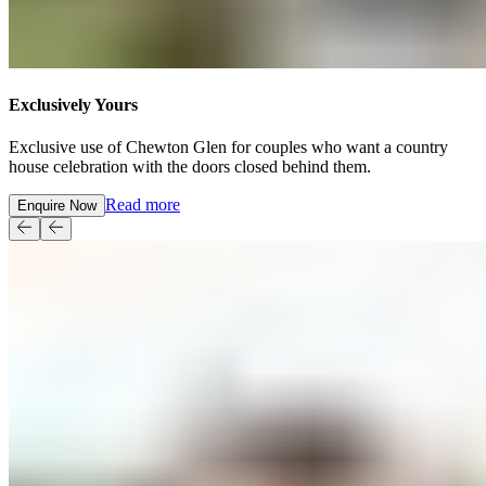
Exclusively Yours​​​​‌ ‍ ​‍​‍‌‍ ‌ ​‍‌‍‍‌‌‍‌ ‌‍‍‌‌‍ ‍​‍​‍​ ‍‍​‍​‍‌ ​ ‌‍​‌‌‍ ‍‌‍‍‌‌ ‌​‌ ‍‌​‍ ‍‌‍‍‌‌‍ ​‍​‍​‍ ​​‍​‍‌‍‍​‌ ​‍‌‍‌‌‌‍‌‍​‍​‍​ ‍‍​‍​‍‌‍‍​‌ ‌​‌ ‌​‌ ​​‌ ​ ​ ‍‍​‍ ​‍ ‌‍ ​​‍ ‌‌‍​‌‌‍ ‍‌‍‌​​‍ ‌‌ ​‍​‍ ‌‌‍‍​‌‍ ‌ ‌​‌‍‌‌‌‍ ​‌ ​ ​‍ ‌‌ ​ ‌ ‌​‌ ‌‌‌‍‌​‌‍‍‌‌‍ ​‍ ‍‌ ‌‍‌‍‌‌‌ ​‍‌‍​ ‌‍‌‌‌‍ ​​‍ ‍‌‍​‌‌ ​​‌ ​​​‍ ‌‍‍‌‌‍ ‍‌ ‌​‌‍‌‌‌‍ ‍‌ ‌​​‍ ‌‍‌‌‌‍‌​‌‍‍‌‌ ‌​​‍ ‌‍ ‌‌‍ ‌‍‌​‌‍‌‌​ ‌‌ ​​‌ ​‍‌‍‌‌‌ ​ ‌‍‌‌‌‍ ‍‌ ‌​‌‍​‌‌ ‌​‌‍‍‌‌‍ ‌‍ ‍​ ‍ ‌‍‍‌‌‍‌​​ ‌​ ​‍​ ‍‌​ ‌​‌‍‌​​ ‌‌​ ‌‌‌‍‌‍​ ‌​​‍ ‌‌‍​‍‌‍‌‌​ ‌‌‌‍‌‌​‍ ‌​ ‌​​ ​​‌‍​‌​ ​‌​‍ ‌‌‍​‌​ ‌ ​ ‍‌​ ‌ ​‍ ‌‌‍‌‍​ ‌ ​ ​ ‌‍​‍‌‍‌‍‌‍‌​‌‍​ ‌‍‌‌​ ‌ ‌‍​‍‌‍‌‌​ ​​​ ‍ ‌ ‌​‌ ‍‌‌ ​​‌‍‌‌​ ‌‌‍‍​‌‍ ‌ ‌​‌‍‌‌‌‍ ​‌‌​ ‌‍‍‌‌ ‌​‌‍‌‌‌‌​​‌‍​‌‌‍‌ ‌‍‌‌​ ‍ ‌ ​​‌‍​‌‌ ‌​‌‍‍​​ ‌‌ ​​‌‍​‌‌‍‌ ‌‍‌‌‌​​‍‌ ‌‌‌‍‍‌‌‍ ​‌‍‌​‌‍‌‌‌ ​‍​‍‌‌​ ‌‌‌​​‍‌‌ ‌‍‍ ‌‍‌‌‌ ‍‌​‍‌‌​ ​ ‌​‌​​‍‌‌​ ​ ‌​‌​​‍‌‌​ ​‍​ ​‍‌‍​‍​ ​ ‌‍‌‍​ ​‌​ ‌‍​ ‍‌‌‍‌‍​ ‍​‌‍‌‍‌‍‌‍‌‍‌‌​ ​‍​‍‌‌​ ​‍​ ​‍​‍‌‌​ ‌‌‌​‌​​‍ ‍‌‍​ ‌‍ ‌‍ ‍‌ ‌​‌‍‌‌‌‍ ‍‌ ‌​​‍‌‌​ ‌‌‌​​‍‌‌ ‌‍‍ ‌‍‌‌‌ ‍‌​‍‌‌​ ​ ‌​‌​​‍‌‌​ ​ ‌​‌​​‍‌‌​ ​‍​ ​‍​ ‌​​ ​‍​ ‍‌‌‍​‍‌‍​‌​ ‌‌​ ​‌​ ‌​‌‍​‍‌‍​ ‌‍​‌​ ​‍​‍‌‌​ ​‍​ ​‍​‍‌‌​ ‌‌‌​‌​​‍ ‍‌ ‌​‌‍‍‌‌ ‌​‌‍ ​‌‍‌‌​ ‌‍​‍‌‍​‌‌ ​ ‌‍‌‌‌‌‌‌‌ ​‍‌‍ ​​ ‌‌‍‍​‌ ‌​‌ ‌​‌ ​​‌ ​ ​‍‌‌​ ​ ‌​​‌​‍‌‌​ ​‍‌​‌‍​‍‌‌​ ​‍‌​‌‍‌‍ ​​‍ ‌‌‍​‌‌‍ ‍‌‍‌​​‍ ‌‌ ​‍​‍ ‌‌‍‍​‌‍ ‌ ‌​‌‍‌‌‌‍ ​‌ ​ ​‍ ‌‌ ​ ‌ ‌​‌ ‌‌‌‍‌​‌‍‍‌‌‍ ​‍ ‍‌ ‌‍‌‍‌‌‌ ​‍‌‍​ ‌‍‌‌‌‍ ​​‍ ‍‌‍​‌‌ ​​‌ ​​​‍‌‍‌‍‍‌‌‍‌​​ ‌​ ​‍​ ‍‌​ ‌​‌‍‌​​ ‌‌​ ‌‌‌‍‌‍​ ‌​​‍ ‌‌‍​‍‌‍‌‌​ ‌‌‌‍‌‌​‍ ‌​ ‌​​ ​​‌‍​‌​ ​‌​‍ ‌‌‍​‌​ ‌ ​ ‍‌​ ‌ ​‍ ‌‌‍‌‍​ ‌ ​ ​ ‌‍​‍‌‍‌‍‌‍‌​‌‍​ ‌‍‌‌​ ‌ ‌‍​‍‌‍‌‌​ ​​​‍‌‍‌ ‌​‌ ‍‌‌ ​​‌‍‌‌​ ‌‌‍‍​‌‍ ‌ ‌​‌‍‌‌‌‍ ​‌‌​ ‌‍‍‌‌ ‌​‌‍‌‌‌‌​​‌‍​‌‌‍‌ ‌‍‌‌​‍‌‍‌ ​​‌‍​‌‌ ‌​‌‍‍​​ ‌‌ ​​‌‍​‌‌‍‌ ‌‍‌‌‌​​‍‌ ‌‌‌‍‍‌‌‍ ​‌‍‌​‌‍‌‌‌ ​‍​‍‌‌​ ‌‌‌​​‍‌‌ ‌‍‍ ‌‍‌‌‌ ‍‌​‍‌‌​ ​ ‌​‌​​‍‌‌​ ​ ‌​‌​​‍‌‌​ ​‍​ ​‍‌‍​‍​ ​ ‌‍‌‍​ ​‌​ ‌‍​ ‍‌‌‍‌‍​ ‍​‌‍‌‍‌‍‌‍‌‍‌‌​ ​‍​‍‌‌​ ​‍​ ​‍​‍‌‌​ ‌‌‌​‌​​‍ ‍‌‍​ ‌‍ ‌‍ ‍‌ ‌​‌‍‌‌‌‍ ‍‌ ‌​​‍‌‌​ ‌‌‌​​‍‌‌ ‌‍‍ ‌‍‌‌‌ ‍‌​‍‌‌​ ​ ‌​‌​​‍‌‌​ ​ ‌​‌​​‍‌‌​ ​‍​ ​‍​ ‌​​ ​‍​ ‍‌‌‍​‍‌‍​‌​ ‌‌​ ​‌​ ‌​‌‍​‍‌‍​ ‌‍​‌​ ​‍​‍‌‌​ ​‍​ ​‍​‍‌‌​ ‌‌‌​‌​​‍ ‍‌ ‌​‌‍‍‌‌ ‌​‌‍ ​‌‍‌‌​‍‌‍‌ ​​‌‍‌‌‌ ​‍‌ ​ ‌ ​​‌‍‌‌‌‍​ ‌ ‌​‌‍‍‌‌ ‌‍‌‍‌‌​ ‌‌ ​​‌ ‌‌‌‍​‍‌‍ ​‌‍‍‌‌ ​ ‌‍‍​‌‍‌‌‌‍‌​​‍​‍‌ ‌
Exclusive use of Chewton Glen for couples who want a country
house celebration with the doors closed behind them. ​​​​‌ ‍ ​‍​‍‌‍ ‌ ​‍‌‍‍‌‌‍‌ ‌‍‍‌‌‍ ‍​‍​‍​ ‍‍​‍​‍‌ ​ ‌‍​‌‌‍ ‍‌‍‍‌‌ ‌​‌ ‍‌​‍ ‍‌‍‍‌‌‍ ​‍​‍​‍ ​​‍​‍‌‍‍​‌ ​‍‌‍‌‌‌‍‌‍​‍​‍​ ‍‍​‍​‍‌‍‍​‌ ‌​‌ ‌​‌ ​​‌ ​ ​ ‍‍​‍ ​‍ ‌‍ ​​‍ ‌‌‍​‌‌‍ ‍‌‍‌​​‍ ‌‌ ​‍​‍ ‌‌‍‍​‌‍ ‌ ‌​‌‍‌‌‌‍ ​‌ ​ ​‍ ‌‌ ​ ‌ ‌​‌ ‌‌‌‍‌​‌‍‍‌‌‍ ​‍ ‍‌ ‌‍‌‍‌‌‌ ​‍‌‍​ ‌‍‌‌‌‍ ​​‍ ‍‌‍​‌‌ ​​‌ ​​​‍ ‌‍‍‌‌‍ ‍‌ ‌​‌‍‌‌‌‍ ‍‌ ‌​​‍ ‌‍‌‌‌‍‌​‌‍‍‌‌ ‌​​‍ ‌‍ ‌‌‍ ‌‍‌​‌‍‌‌​ ‌‌ ​​‌ ​‍‌‍‌‌‌ ​ ‌‍‌‌‌‍ ‍‌ ‌​‌‍​‌‌ ‌​‌‍‍‌‌‍ ‌‍ ‍​ ‍ ‌‍‍‌‌‍‌​​ ‌​ ​‍​ ‍‌​ ‌​‌‍‌​​ ‌‌​ ‌‌‌‍‌‍​ ‌​​‍ ‌‌‍​‍‌‍‌‌​ ‌‌‌‍‌‌​‍ ‌​ ‌​​ ​​‌‍​‌​ ​‌​‍ ‌‌‍​‌​ ‌ ​ ‍‌​ ‌ ​‍ ‌‌‍‌‍​ ‌ ​ ​ ‌‍​‍‌‍‌‍‌‍‌​‌‍​ ‌‍‌‌​ ‌ ‌‍​‍‌‍‌‌​ ​​​ ‍ ‌ ‌​‌ ‍‌‌ ​​‌‍‌‌​ ‌‌‍‍​‌‍ ‌ ‌​‌‍‌‌‌‍ ​‌‌​ ‌‍‍‌‌ ‌​‌‍‌‌‌‌​​‌‍​‌‌‍‌ ‌‍‌‌​ ‍ ‌ ​​‌‍​‌‌ ‌​‌‍‍​​ ‌‌ ​​‌‍​‌‌‍‌ ‌‍‌‌‌​​‍‌ ‌‌‌‍‍‌‌‍ ​‌‍‌​‌‍‌‌‌ ​‍​‍‌‌​ ‌‌‌​​‍‌‌ ‌‍‍ ‌‍‌‌‌ ‍‌​‍‌‌​ ​ ‌​‌​​‍‌‌​ ​ ‌​‌​​‍‌‌​ ​‍​ ​‍‌‍​‍​ ​ ‌‍‌‍​ ​‌​ ‌‍​ ‍‌‌‍‌‍​ ‍​‌‍‌‍‌‍‌‍‌‍‌‌​ ​‍​‍‌‌​ ​‍​ ​‍​‍‌‌​ ‌‌‌​‌​​‍ ‍‌‍​ ‌‍ ‌‍ ‍‌ ‌​‌‍‌‌‌‍ ‍‌ ‌​​‍‌‌​ ‌‌‌​​‍‌‌ ‌‍‍ ‌‍‌‌‌ ‍‌​‍‌‌​ ​ ‌​‌​​‍‌‌​ ​ ‌​‌​​‍‌‌​ ​‍​ ​‍​ ‌​​ ​‍​ ‍‌‌‍​‍‌‍​‌​ ‌‌​ ​‌​ ‌​‌‍​‍‌‍​ ‌‍​‌​ ​‍​‍‌‌​ ​‍​ ​‍​‍‌‌​ ‌‌‌​‌​​‍ ‍‌‍‌‌‌ ‍​‌‍​ ‌‍‌‌‌ ​‍‌ ​​‌ ‌​​ ‌‍​‍‌‍​‌‌ ​ ‌‍‌‌‌‌‌‌‌ ​‍‌‍ ​​ ‌‌‍‍​‌ ‌​‌ ‌​‌ ​​‌ ​ ​‍‌‌​ ​ ‌​​‌​‍‌‌​ ​‍‌​‌‍​‍‌‌​ ​‍‌​‌‍‌‍ ​​‍ ‌‌‍​‌‌‍ ‍‌‍‌​​‍ ‌‌ ​‍​‍ ‌‌‍‍​‌‍ ‌ ‌​‌‍‌‌‌‍ ​‌ ​ ​‍ ‌‌ ​ ‌ ‌​‌ ‌‌‌‍‌​‌‍‍‌‌‍ ​‍ ‍‌ ‌‍‌‍‌‌‌ ​‍‌‍​ ‌‍‌‌‌‍ ​​‍ ‍‌‍​‌‌ ​​‌ ​​​‍‌‍‌‍‍‌‌‍‌​​ ‌​ ​‍​ ‍‌​ ‌​‌‍‌​​ ‌‌​ ‌‌‌‍‌‍​ ‌​​‍ ‌‌‍​‍‌‍‌‌​ ‌‌‌‍‌‌​‍ ‌​ ‌​​ ​​‌‍​‌​ ​‌​‍ ‌‌‍​‌​ ‌ ​ ‍‌​ ‌ ​‍ ‌‌‍‌‍​ ‌ ​ ​ ‌‍​‍‌‍‌‍‌‍‌​‌‍​ ‌‍‌‌​ ‌ ‌‍​‍‌‍‌‌​ ​​​‍‌‍‌ ‌​‌ ‍‌‌ ​​‌‍‌‌​ ‌‌‍‍​‌‍ ‌ ‌​‌‍‌‌‌‍ ​‌‌​ ‌‍‍‌‌ ‌​‌‍‌‌‌‌​​‌‍​‌‌‍‌ ‌‍‌‌​‍‌‍‌ ​​‌‍​‌‌ ‌​‌‍‍​​ ‌‌ ​​‌‍​‌‌‍‌ ‌‍‌‌‌​​‍‌ ‌‌‌‍‍‌‌‍ ​‌‍‌​‌‍‌‌‌ ​‍​‍‌‌​ ‌‌‌​​‍‌‌ ‌‍‍ ‌‍‌‌‌ ‍‌​‍‌‌​ ​ ‌​‌​​‍‌‌​ ​ ‌​‌​​‍‌‌​ ​‍​ ​‍‌‍​‍​ ​ ‌‍‌‍​ ​‌​ ‌‍​ ‍‌‌‍‌‍​ ‍​‌‍‌‍‌‍‌‍‌‍‌‌​ ​‍​‍‌‌​ ​‍​ ​‍​‍‌‌​ ‌‌‌​‌​​‍ ‍‌‍​ ‌‍ ‌‍ ‍‌ ‌​‌‍‌‌‌‍ ‍‌ ‌​​‍‌‌​ ‌‌‌​​‍‌‌ ‌‍‍ ‌‍‌‌‌ ‍‌​‍‌‌​ ​ ‌​‌​​‍‌‌​ ​ ‌​‌​​‍‌‌​ ​‍​ ​‍​ ‌​​ ​‍​ ‍‌‌‍​‍‌‍​‌​ ‌‌​ ​‌​ ‌​‌‍​‍‌‍​ ‌‍​‌​ ​‍​‍‌‌​ ​‍​ ​‍​‍‌‌​ ‌‌‌​‌​​‍ ‍‌‍‌‌‌ ‍​‌‍​ ‌‍‌‌‌ ​‍‌ ​​‌ ‌​​‍‌‍‌ ​​‌‍‌‌‌ ​‍‌ ​ ‌ ​​‌‍‌‌‌‍​ ‌ ‌​‌‍‍‌‌ ‌‍‌‍‌‌​ ‌‌ ​​‌ ‌‌‌‍​‍‌‍ ​‌‍‍‌‌ ​ ‌‍‍​‌‍‌‌‌‍‌​​‍​‍‌ ‌
Read more​​​​‌ ‍ ​‍​‍‌‍ ‌ ​‍‌‍‍‌‌‍‌ ‌‍‍‌‌‍ ‍​‍​‍​ ‍‍​‍​‍‌ ​ ‌‍​‌‌‍ ‍‌‍‍‌‌ ‌​‌ ‍‌​‍ ‍‌‍‍‌‌‍ ​‍​‍​‍ ​​‍​‍‌‍‍​‌ ​‍‌‍‌‌‌‍‌‍​‍​‍​ ‍‍​‍​‍‌‍‍​‌ ‌​‌ ‌​‌ ​​‌ ​ ​ ‍‍​‍ ​‍ ‌‍ ​​‍ ‌‌‍​‌‌‍ ‍‌‍‌​​‍ ‌‌ ​‍​‍ ‌‌‍‍​‌‍ ‌ ‌​‌‍‌‌‌‍ ​‌ ​ ​‍ ‌‌ ​ ‌ ‌​‌ ‌‌‌‍‌​‌‍‍‌‌‍ ​‍ ‍‌ ‌‍‌‍‌‌‌ ​‍‌‍​ ‌‍‌‌‌‍ ​​‍ ‍‌‍​‌‌ ​​‌ ​​​‍ ‌‍‍‌‌‍ ‍‌ ‌​‌‍‌‌‌‍ ‍‌ ‌​​‍ ‌‍‌‌‌‍‌​‌‍‍‌‌ ‌​​‍ ‌‍ ‌‌‍ ‌‍‌​‌‍‌‌​ ‌‌ ​​‌ ​‍‌‍‌‌‌ ​ ‌‍‌‌‌‍ ‍‌ ‌​‌‍​‌‌ ‌​‌‍‍‌‌‍ ‌‍ ‍​ ‍ ‌‍‍‌‌‍‌​​ ‌​ ​‍​ ‍‌​ ‌​‌‍‌​​ ‌‌​ ‌‌‌‍‌‍​ ‌​​‍ ‌‌‍​‍‌‍‌‌​ ‌‌‌‍‌‌​‍ ‌​ ‌​​ ​​‌‍​‌​ ​‌​‍ ‌‌‍​‌​ ‌ ​ ‍‌​ ‌ ​‍ ‌‌‍‌‍​ ‌ ​ ​ ‌‍​‍‌‍‌‍‌‍‌​‌‍​ ‌‍‌‌​ ‌ ‌‍​‍‌‍‌‌​ ​​​ ‍ ‌ ‌​‌ ‍‌‌ ​​‌‍‌‌​ ‌‌‍‍​‌‍ ‌ ‌​‌‍‌‌‌‍ ​‌‌​ ‌‍‍‌‌ ‌​‌‍‌‌‌‌​​‌‍​‌‌‍‌ ‌‍‌‌​ ‍ ‌ ​​‌‍​‌‌ ‌​‌‍‍​​ ‌‌ ​​‌‍​‌‌‍‌ ‌‍‌‌‌​​‍‌ ‌‌‌‍‍‌‌‍ ​‌‍‌​‌‍‌‌‌ ​‍​‍‌‌​ ‌‌‌​​‍‌‌ ‌‍‍ ‌‍‌‌‌ ‍‌​‍‌‌​ ​ ‌​‌​​‍‌‌​ ​ ‌​‌​​‍‌‌​ ​‍​ ​‍‌‍​‍​ ​ ‌‍‌‍​ ​‌​ ‌‍​ ‍‌‌‍‌‍​ ‍​‌‍‌‍‌‍‌‍‌‍‌‌​ ​‍​‍‌‌​ ​‍​ ​‍​‍‌‌​ ‌‌‌​‌​​‍ ‍‌‍​ ‌‍ ‌‍ ‍‌ ‌​‌‍‌‌‌‍ ‍‌ ‌​​‍‌‌​ ‌‌‌​​‍‌‌ ‌‍‍ ‌‍‌‌‌ ‍‌​‍‌‌​ ​ ‌​‌​​‍‌‌​ ​ ‌​‌​​‍‌‌​ ​‍​ ​‍​ ‌​​ ​‍​ ‍‌‌‍​‍‌‍​‌​ ‌‌​ ​‌​ ‌​‌‍​‍‌‍​ ‌‍​‌​ ​‍​‍‌‌​ ​‍​ ​‍​‍‌‌​ ‌‌‌​‌​​‍ ‍‌ ​ ‌‍‌‌‌‍​ ‌‍ ‌‍ ‍‌‍‌​‌‍​‌‌ ​‍‌ ‍‌‌​​ ‌ ‌​‌‍​‌​‍ ‍‌‍ ​‌‍​‌‌‍​‍‌‍‌‌‌‍ ​​ ‌‍​‍‌‍​‌‌ ​ ‌‍‌‌‌‌‌‌‌ ​‍‌‍ ​​ ‌‌‍‍​‌ ‌​‌ ‌​‌ ​​‌ ​ ​‍‌‌​ ​ ‌​​‌​‍‌‌​ ​‍‌​‌‍​‍‌‌​ ​‍‌​‌‍‌‍ ​​‍ ‌‌‍​‌‌‍ ‍‌‍‌​​‍ ‌‌ ​‍​‍ ‌‌‍‍​‌‍ ‌ ‌​‌‍‌‌‌‍ ​‌ ​ ​‍ ‌‌ ​ ‌ ‌​‌ ‌‌‌‍‌​‌‍‍‌‌‍ ​‍ ‍‌ ‌‍‌‍‌‌‌ ​‍‌‍​ ‌‍‌‌‌‍ ​​‍ ‍‌‍​‌‌ ​​‌ ​​​‍‌‍‌‍‍‌‌‍‌​​ ‌​ ​‍​ ‍‌​ ‌​‌‍‌​​ ‌‌​ ‌‌‌‍‌‍​ ‌​​‍ ‌‌‍​‍‌‍‌‌​ ‌‌‌‍‌‌​‍ ‌​ ‌​​ ​​‌‍​‌​ ​‌​‍ ‌‌‍​‌​ ‌ ​ ‍‌​ ‌ ​‍ ‌‌‍‌‍​ ‌ ​ ​ ‌‍​‍‌‍‌‍‌‍‌​‌‍​ ‌‍‌‌​ ‌ ‌‍​‍‌‍‌‌​ ​​​‍‌‍‌ ‌​‌ ‍‌‌ ​​‌‍‌‌​ ‌‌‍‍​‌‍ ‌ ‌​‌‍‌‌‌‍ ​‌‌​ ‌‍‍‌‌ ‌​‌‍‌‌‌‌​​‌‍​‌‌‍‌ ‌‍‌‌​‍‌‍‌ ​​‌‍​‌‌ ‌​‌‍‍​​ ‌‌ ​​‌‍​‌‌‍‌ ‌‍‌‌‌​​‍‌ ‌‌‌‍‍‌‌‍ ​‌‍‌​‌‍‌‌‌ ​‍​‍‌‌​ ‌‌‌​​‍‌‌ ‌‍‍ ‌‍‌‌‌ ‍‌​‍‌‌​ ​ ‌​‌​​‍‌‌​ ​ ‌​‌​​‍‌‌​ ​‍​ ​‍‌‍​‍​ ​ ‌‍‌‍​ ​‌​ ‌‍​ ‍‌‌‍‌‍​ ‍​‌‍‌‍‌‍‌‍‌‍‌‌​ ​‍​‍‌‌​ ​‍​ ​‍​‍‌‌​ ‌‌‌​‌​​‍ ‍‌‍​ ‌‍ ‌‍ ‍‌ ‌​‌‍‌‌‌‍ ‍‌ ‌​​‍‌‌​ ‌‌‌​​‍‌‌ ‌‍‍ ‌‍‌‌‌ ‍‌​‍‌‌​ ​ ‌​‌​​‍‌‌​ ​ ‌​‌​​‍‌‌​ ​‍​ ​‍​ ‌​​ ​‍​ ‍‌‌‍​‍‌‍​‌​ ‌‌​ ​‌​ ‌​‌‍​‍‌‍​ ‌‍​‌​ ​‍​‍‌‌​ ​‍​ ​‍​‍‌‌​ ‌‌‌​‌​​‍ ‍‌ ​ ‌‍‌‌‌‍​ ‌‍ ‌‍ ‍‌‍‌​‌‍​‌‌ ​‍‌ ‍‌‌​​ ‌ ‌​‌‍​‌​‍ ‍‌‍ ​‌‍​‌‌‍​‍‌‍‌‌‌‍ ​​‍‌‍‌ ​​‌‍‌‌‌ ​‍‌ ​ ‌ ​​‌‍‌‌‌‍​ ‌ ‌​‌‍‍‌‌ ‌‍‌‍‌‌​ ‌‌ ​​‌ ‌‌‌‍​‍‌‍ ​‌‍‍‌‌ ​ ‌‍‍​‌‍‌‌‌‍‌​​‍​‍‌ ‌
Enquire Now​​​​‌ ‍ ​‍​‍‌‍ ‌ ​‍‌‍‍‌‌‍‌ ‌‍‍‌‌‍ ‍​‍​‍​ ‍‍​‍​‍‌ ​ ‌‍​‌‌‍ ‍‌‍‍‌‌ ‌​‌ ‍‌​‍ ‍‌‍‍‌‌‍ ​‍​‍​‍ ​​‍​‍‌‍‍​‌ ​‍‌‍‌‌‌‍‌‍​‍​‍​ ‍‍​‍​‍‌‍‍​‌ ‌​‌ ‌​‌ ​​‌ ​ ​ ‍‍​‍ ​‍ ‌‍ ​​‍ ‌‌‍​‌‌‍ ‍‌‍‌​​‍ ‌‌ ​‍​‍ ‌‌‍‍​‌‍ ‌ ‌​‌‍‌‌‌‍ ​‌ ​ ​‍ ‌‌ ​ ‌ ‌​‌ ‌‌‌‍‌​‌‍‍‌‌‍ ​‍ ‍‌ ‌‍‌‍‌‌‌ ​‍‌‍​ ‌‍‌‌‌‍ ​​‍ ‍‌‍​‌‌ ​​‌ ​​​‍ ‌‍‍‌‌‍ ‍‌ ‌​‌‍‌‌‌‍ ‍‌ ‌​​‍ ‌‍‌‌‌‍‌​‌‍‍‌‌ ‌​​‍ ‌‍ ‌‌‍ ‌‍‌​‌‍‌‌​ ‌‌ ​​‌ ​‍‌‍‌‌‌ ​ ‌‍‌‌‌‍ ‍‌ ‌​‌‍​‌‌ ‌​‌‍‍‌‌‍ ‌‍ ‍​ ‍ ‌‍‍‌‌‍‌​​ ‌​ ​‍​ ‍‌​ ‌​‌‍‌​​ ‌‌​ ‌‌‌‍‌‍​ ‌​​‍ ‌‌‍​‍‌‍‌‌​ ‌‌‌‍‌‌​‍ ‌​ ‌​​ ​​‌‍​‌​ ​‌​‍ ‌‌‍​‌​ ‌ ​ ‍‌​ ‌ ​‍ ‌‌‍‌‍​ ‌ ​ ​ ‌‍​‍‌‍‌‍‌‍‌​‌‍​ ‌‍‌‌​ ‌ ‌‍​‍‌‍‌‌​ ​​​ ‍ ‌ ‌​‌ ‍‌‌ ​​‌‍‌‌​ ‌‌‍‍​‌‍ ‌ ‌​‌‍‌‌‌‍ ​‌‌​ ‌‍‍‌‌ ‌​‌‍‌‌‌‌​​‌‍​‌‌‍‌ ‌‍‌‌​ ‍ ‌ ​​‌‍​‌‌ ‌​‌‍‍​​ ‌‌ ​​‌‍​‌‌‍‌ ‌‍‌‌‌​​‍‌ ‌‌‌‍‍‌‌‍ ​‌‍‌​‌‍‌‌‌ ​‍​‍‌‌​ ‌‌‌​​‍‌‌ ‌‍‍ ‌‍‌‌‌ ‍‌​‍‌‌​ ​ ‌​‌​​‍‌‌​ ​ ‌​‌​​‍‌‌​ ​‍​ ​‍‌‍​‍​ ​ ‌‍‌‍​ ​‌​ ‌‍​ ‍‌‌‍‌‍​ ‍​‌‍‌‍‌‍‌‍‌‍‌‌​ ​‍​‍‌‌​ ​‍​ ​‍​‍‌‌​ ‌‌‌​‌​​‍ ‍‌‍​ ‌‍ ‌‍ ‍‌ ‌​‌‍‌‌‌‍ ‍‌ ‌​​‍‌‌​ ‌‌‌​​‍‌‌ ‌‍‍ ‌‍‌‌‌ ‍‌​‍‌‌​ ​ ‌​‌​​‍‌‌​ ​ ‌​‌​​‍‌‌​ ​‍​ ​‍​ ‌​​ ​‍​ ‍‌‌‍​‍‌‍​‌​ ‌‌​ ​‌​ ‌​‌‍​‍‌‍​ ‌‍​‌​ ​‍​‍‌‌​ ​‍​ ​‍​‍‌‌​ ‌‌‌​‌​​‍ ‍‌ ​​‌ ​‍‌‍‍‌‌‍ ‌‌‍​‌‌ ​‍‌ ‍‌‌​​ ‌ ‌​‌‍​‌​‍ ‍‌‍ ​‌‍​‌‌‍​‍‌‍‌‌‌‍ ​​ ‌‍​‍‌‍​‌‌ ​ ‌‍‌‌‌‌‌‌‌ ​‍‌‍ ​​ ‌‌‍‍​‌ ‌​‌ ‌​‌ ​​‌ ​ ​‍‌‌​ ​ ‌​​‌​‍‌‌​ ​‍‌​‌‍​‍‌‌​ ​‍‌​‌‍‌‍ ​​‍ ‌‌‍​‌‌‍ ‍‌‍‌​​‍ ‌‌ ​‍​‍ ‌‌‍‍​‌‍ ‌ ‌​‌‍‌‌‌‍ ​‌ ​ ​‍ ‌‌ ​ ‌ ‌​‌ ‌‌‌‍‌​‌‍‍‌‌‍ ​‍ ‍‌ ‌‍‌‍‌‌‌ ​‍‌‍​ ‌‍‌‌‌‍ ​​‍ ‍‌‍​‌‌ ​​‌ ​​​‍‌‍‌‍‍‌‌‍‌​​ ‌​ ​‍​ ‍‌​ ‌​‌‍‌​​ ‌‌​ ‌‌‌‍‌‍​ ‌​​‍ ‌‌‍​‍‌‍‌‌​ ‌‌‌‍‌‌​‍ ‌​ ‌​​ ​​‌‍​‌​ ​‌​‍ ‌‌‍​‌​ ‌ ​ ‍‌​ ‌ ​‍ ‌‌‍‌‍​ ‌ ​ ​ ‌‍​‍‌‍‌‍‌‍‌​‌‍​ ‌‍‌‌​ ‌ ‌‍​‍‌‍‌‌​ ​​​‍‌‍‌ ‌​‌ ‍‌‌ ​​‌‍‌‌​ ‌‌‍‍​‌‍ ‌ ‌​‌‍‌‌‌‍ ​‌‌​ ‌‍‍‌‌ ‌​‌‍‌‌‌‌​​‌‍​‌‌‍‌ ‌‍‌‌​‍‌‍‌ ​​‌‍​‌‌ ‌​‌‍‍​​ ‌‌ ​​‌‍​‌‌‍‌ ‌‍‌‌‌​​‍‌ ‌‌‌‍‍‌‌‍ ​‌‍‌​‌‍‌‌‌ ​‍​‍‌‌​ ‌‌‌​​‍‌‌ ‌‍‍ ‌‍‌‌‌ ‍‌​‍‌‌​ ​ ‌​‌​​‍‌‌​ ​ ‌​‌​​‍‌‌​ ​‍​ ​‍‌‍​‍​ ​ ‌‍‌‍​ ​‌​ ‌‍​ ‍‌‌‍‌‍​ ‍​‌‍‌‍‌‍‌‍‌‍‌‌​ ​‍​‍‌‌​ ​‍​ ​‍​‍‌‌​ ‌‌‌​‌​​‍ ‍‌‍​ ‌‍ ‌‍ ‍‌ ‌​‌‍‌‌‌‍ ‍‌ ‌​​‍‌‌​ ‌‌‌​​‍‌‌ ‌‍‍ ‌‍‌‌‌ ‍‌​‍‌‌​ ​ ‌​‌​​‍‌‌​ ​ ‌​‌​​‍‌‌​ ​‍​ ​‍​ ‌​​ ​‍​ ‍‌‌‍​‍‌‍​‌​ ‌‌​ ​‌​ ‌​‌‍​‍‌‍​ ‌‍​‌​ ​‍​‍‌‌​ ​‍​ ​‍​‍‌‌​ ‌‌‌​‌​​‍ ‍‌ ​​‌ ​‍‌‍‍‌‌‍ ‌‌‍​‌‌ ​‍‌ ‍‌‌​​ ‌ ‌​‌‍​‌​‍ ‍‌‍ ​‌‍​‌‌‍​‍‌‍‌‌‌‍ ​​‍‌‍‌ ​​‌‍‌‌‌ ​‍‌ ​ ‌ ​​‌‍‌‌‌‍​ ‌ ‌​‌‍‍‌‌ ‌‍‌‍‌‌​ ‌‌ ​​‌ ‌‌‌‍​‍‌‍ ​‌‍‍‌‌ ​ ‌‍‍​‌‍‌‌‌‍‌​​‍​‍‌ ‌