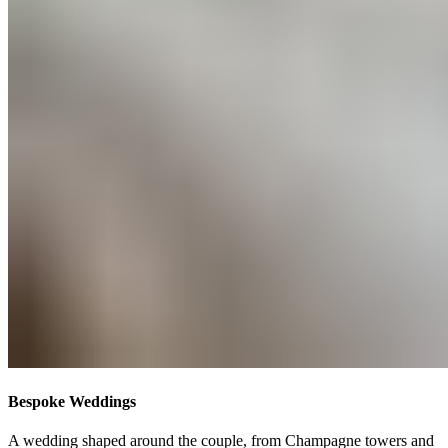
Bespoke Weddings​​​​‌ ‍ ​‍​‍‌‍ ‌ ​‍‌‍‍‌‌‍‌ ‌‍‍‌‌‍ ‍​‍​‍​ ‍‍​‍​‍‌ ​ ‌‍​‌‌‍ ‍‌‍‍‌‌ ‌​‌ ‍‌​‍ ‍‌‍‍‌‌‍ ​‍​‍​‍ ​​‍​‍‌‍‍​‌ ​‍‌‍‌‌‌‍‌‍​‍​‍​ ‍‍​‍​‍‌‍‍​‌ ‌​‌ ‌​‌ ​​‌ ​ ​ ‍‍​‍ ​‍ ‌‍ ​​‍ ‌‌‍​‌‌‍ ‍‌‍‌​​‍ ‌‌ ​‍​‍ ‌‌‍‍​‌‍ ‌ ‌​‌‍‌‌‌‍ ​‌ ​ ​‍ ‌‌ ​ ‌ ‌​‌ ‌‌‌‍‌​‌‍‍‌‌‍ ​‍ ‍‌ ‌‍‌‍‌‌‌ ​‍‌‍​ ‌‍‌‌‌‍ ​​‍ ‍‌‍​‌‌ ​​‌ ​​​‍ ‌‍‍‌‌‍ ‍‌ ‌​‌‍‌‌‌‍ ‍‌ ‌​​‍ ‌‍‌‌‌‍‌​‌‍‍‌‌ ‌​​‍ ‌‍ ‌‌‍ ‌‍‌​‌‍‌‌​ ‌‌ ​​‌ ​‍‌‍‌‌‌ ​ ‌‍‌‌‌‍ ‍‌ ‌​‌‍​‌‌ ‌​‌‍‍‌‌‍ ‌‍ ‍​ ‍ ‌‍‍‌‌‍‌​​ ‌​ ​‍​ ‍‌​ ‌​‌‍‌​​ ‌‌​ ‌‌‌‍‌‍​ ‌​​‍ ‌‌‍​‍‌‍‌‌​ ‌‌‌‍‌‌​‍ ‌​ ‌​​ ​​‌‍​‌​ ​‌​‍ ‌‌‍​‌​ ‌ ​ ‍‌​ ‌ ​‍ ‌‌‍‌‍​ ‌ ​ ​ ‌‍​‍‌‍‌‍‌‍‌​‌‍​ ‌‍‌‌​ ‌ ‌‍​‍‌‍‌‌​ ​​​ ‍ ‌ ‌​‌ ‍‌‌ ​​‌‍‌‌​ ‌‌‍‍​‌‍ ‌ ‌​‌‍‌‌‌‍ ​‌‌​ ‌‍‍‌‌ ‌​‌‍‌‌‌‌​​‌‍​‌‌‍‌ ‌‍‌‌​ ‍ ‌ ​​‌‍​‌‌ ‌​‌‍‍​​ ‌‌ ​​‌‍​‌‌‍‌ ‌‍‌‌‌​​‍‌ ‌‌‌‍‍‌‌‍ ​‌‍‌​‌‍‌‌‌ ​‍​‍‌‌​ ‌‌‌​​‍‌‌ ‌‍‍ ‌‍‌‌‌ ‍‌​‍‌‌​ ​ ‌​‌​​‍‌‌​ ​ ‌​‌​​‍‌‌​ ​‍​ ​‍‌‍​‍​ ​ ‌‍‌‍​ ​‌​ ‌‍​ ‍‌‌‍‌‍​ ‍​‌‍‌‍‌‍‌‍‌‍‌‌​ ​‍​‍‌‌​ ​‍​ ​‍​‍‌‌​ ‌‌‌​‌​​‍ ‍‌‍​ ‌‍ ‌‍ ‍‌ ‌​‌‍‌‌‌‍ ‍‌ ‌​​‍‌‌​ ‌‌‌​​‍‌‌ ‌‍‍ ‌‍‌‌‌ ‍‌​‍‌‌​ ​ ‌​‌​​‍‌‌​ ​ ‌​‌​​‍‌‌​ ​‍​ ​‍​ ‍​​ ​ ​ ​‌​ ​ ​ ‌‌‌‍‌‍​ ​​​ ‌‌​ ​‍​ ‌​‌‍​‍‌‍‌​​‍‌‌​ ​‍​ ​‍​‍‌‌​ ‌‌‌​‌​​‍ ‍‌ ‌​‌‍‍‌‌ ‌​‌‍ ​‌‍‌‌​ ‌‍​‍‌‍​‌‌ ​ ‌‍‌‌‌‌‌‌‌ ​‍‌‍ ​​ ‌‌‍‍​‌ ‌​‌ ‌​‌ ​​‌ ​ ​‍‌‌​ ​ ‌​​‌​‍‌‌​ ​‍‌​‌‍​‍‌‌​ ​‍‌​‌‍‌‍ ​​‍ ‌‌‍​‌‌‍ ‍‌‍‌​​‍ ‌‌ ​‍​‍ ‌‌‍‍​‌‍ ‌ ‌​‌‍‌‌‌‍ ​‌ ​ ​‍ ‌‌ ​ ‌ ‌​‌ ‌‌‌‍‌​‌‍‍‌‌‍ ​‍ ‍‌ ‌‍‌‍‌‌‌ ​‍‌‍​ ‌‍‌‌‌‍ ​​‍ ‍‌‍​‌‌ ​​‌ ​​​‍‌‍‌‍‍‌‌‍‌​​ ‌​ ​‍​ ‍‌​ ‌​‌‍‌​​ ‌‌​ ‌‌‌‍‌‍​ ‌​​‍ ‌‌‍​‍‌‍‌‌​ ‌‌‌‍‌‌​‍ ‌​ ‌​​ ​​‌‍​‌​ ​‌​‍ ‌‌‍​‌​ ‌ ​ ‍‌​ ‌ ​‍ ‌‌‍‌‍​ ‌ ​ ​ ‌‍​‍‌‍‌‍‌‍‌​‌‍​ ‌‍‌‌​ ‌ ‌‍​‍‌‍‌‌​ ​​​‍‌‍‌ ‌​‌ ‍‌‌ ​​‌‍‌‌​ ‌‌‍‍​‌‍ ‌ ‌​‌‍‌‌‌‍ ​‌‌​ ‌‍‍‌‌ ‌​‌‍‌‌‌‌​​‌‍​‌‌‍‌ ‌‍‌‌​‍‌‍‌ ​​‌‍​‌‌ ‌​‌‍‍​​ ‌‌ ​​‌‍​‌‌‍‌ ‌‍‌‌‌​​‍‌ ‌‌‌‍‍‌‌‍ ​‌‍‌​‌‍‌‌‌ ​‍​‍‌‌​ ‌‌‌​​‍‌‌ ‌‍‍ ‌‍‌‌‌ ‍‌​‍‌‌​ ​ ‌​‌​​‍‌‌​ ​ ‌​‌​​‍‌‌​ ​‍​ ​‍‌‍​‍​ ​ ‌‍‌‍​ ​‌​ ‌‍​ ‍‌‌‍‌‍​ ‍​‌‍‌‍‌‍‌‍‌‍‌‌​ ​‍​‍‌‌​ ​‍​ ​‍​‍‌‌​ ‌‌‌​‌​​‍ ‍‌‍​ ‌‍ ‌‍ ‍‌ ‌​‌‍‌‌‌‍ ‍‌ ‌​​‍‌‌​ ‌‌‌​​‍‌‌ ‌‍‍ ‌‍‌‌‌ ‍‌​‍‌‌​ ​ ‌​‌​​‍‌‌​ ​ ‌​‌​​‍‌‌​ ​‍​ ​‍​ ‍​​ ​ ​ ​‌​ ​ ​ ‌‌‌‍‌‍​ ​​​ ‌‌​ ​‍​ ‌​‌‍​‍‌‍‌​​‍‌‌​ ​‍​ ​‍​‍‌‌​ ‌‌‌​‌​​‍ ‍‌ ‌​‌‍‍‌‌ ‌​‌‍ ​‌‍‌‌​‍‌‍‌ ​​‌‍‌‌‌ ​‍‌ ​ ‌ ​​‌‍‌‌‌‍​ ‌ ‌​‌‍‍‌‌ ‌‍‌‍‌‌​ ‌‌ ​​‌ ‌‌‌‍​‍‌‍ ​‌‍‍‌‌ ​ ‌‍‍​‌‍‌‌‌‍‌​​‍​‍‌ ‌
A wedding shaped around the couple, from Champagne towers and