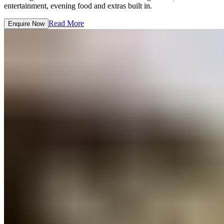
entertainment, evening food and extras built in.​​​​‌ ‍ ​‍​‍‌‍ ‌ ​‍‌‍‍‌‌‍‌ ‌‍‍‌‌‍ ‍​‍​‍​ ‍‍​‍​‍‌ ​ ‌‍​‌‌‍ ‍‌‍‍‌‌ ‌​‌ ‍‌​‍ ‍‌‍‍‌‌‍ ​‍​‍​‍ ​​‍​‍‌‍‍​‌ ​‍‌‍‌‌‌‍‌‍​‍​‍​ ‍‍​‍​‍‌‍‍​‌ ‌​‌ ‌​‌ ​​‌ ​ ​ ‍‍​‍ ​‍ ‌‍ ​​‍ ‌‌‍​‌‌‍ ‍‌‍‌​​‍ ‌‌ ​‍​‍ ‌‌‍‍​‌‍ ‌ ‌​‌‍‌‌‌‍ ​‌ ​ ​‍ ‌‌ ​ ‌ ‌​‌ ‌‌‌‍‌​‌‍‍‌‌‍ ​‍ ‍‌ ‌‍‌‍‌‌‌ ​‍‌‍​ ‌‍‌‌‌‍ ​​‍ ‍‌‍​‌‌ ​​‌ ​​​‍ ‌‍‍‌‌‍ ‍‌ ‌​‌‍‌‌‌‍ ‍‌ ‌​​‍ ‌‍‌‌‌‍‌​‌‍‍‌‌ ‌​​‍ ‌‍ ‌‌‍ ‌‍‌​‌‍‌‌​ ‌‌ ​​‌ ​‍‌‍‌‌‌ ​ ‌‍‌‌‌‍ ‍‌ ‌​‌‍​‌‌ ‌​‌‍‍‌‌‍ ‌‍ ‍​ ‍ ‌‍‍‌‌‍‌​​ ‌​ ​‍​ ‍‌​ ‌​‌‍‌​​ ‌‌​ ‌‌‌‍‌‍​ ‌​​‍ ‌‌‍​‍‌‍‌‌​ ‌‌‌‍‌‌​‍ ‌​ ‌​​ ​​‌‍​‌​ ​‌​‍ ‌‌‍​‌​ ‌ ​ ‍‌​ ‌ ​‍ ‌‌‍‌‍​ ‌ ​ ​ ‌‍​‍‌‍‌‍‌‍‌​‌‍​ ‌‍‌‌​ ‌ ‌‍​‍‌‍‌‌​ ​​​ ‍ ‌ ‌​‌ ‍‌‌ ​​‌‍‌‌​ ‌‌‍‍​‌‍ ‌ ‌​‌‍‌‌‌‍ ​‌‌​ ‌‍‍‌‌ ‌​‌‍‌‌‌‌​​‌‍​‌‌‍‌ ‌‍‌‌​ ‍ ‌ ​​‌‍​‌‌ ‌​‌‍‍​​ ‌‌ ​​‌‍​‌‌‍‌ ‌‍‌‌‌​​‍‌ ‌‌‌‍‍‌‌‍ ​‌‍‌​‌‍‌‌‌ ​‍​‍‌‌​ ‌‌‌​​‍‌‌ ‌‍‍ ‌‍‌‌‌ ‍‌​‍‌‌​ ​ ‌​‌​​‍‌‌​ ​ ‌​‌​​‍‌‌​ ​‍​ ​‍‌‍​‍​ ​ ‌‍‌‍​ ​‌​ ‌‍​ ‍‌‌‍‌‍​ ‍​‌‍‌‍‌‍‌‍‌‍‌‌​ ​‍​‍‌‌​ ​‍​ ​‍​‍‌‌​ ‌‌‌​‌​​‍ ‍‌‍​ ‌‍ ‌‍ ‍‌ ‌​‌‍‌‌‌‍ ‍‌ ‌​​‍‌‌​ ‌‌‌​​‍‌‌ ‌‍‍ ‌‍‌‌‌ ‍‌​‍‌‌​ ​ ‌​‌​​‍‌‌​ ​ ‌​‌​​‍‌‌​ ​‍​ ​‍‌‍‌​​ ‍​​ ‌ ‌‍​ ​ ‌ ​ ​​​ ​‌​ ‌‍‌‍‌​​ ‍‌​ ​ ​ ​‍​‍‌‌​ ​‍​ ​‍​‍‌‌​ ‌‌‌​‌​​‍ ‍‌‍‌‌‌ ‍​‌‍​ ‌‍‌‌‌ ​‍‌ ​​‌ ‌​​ ‌‍​‍‌‍​‌‌ ​ ‌‍‌‌‌‌‌‌‌ ​‍‌‍ ​​ ‌‌‍‍​‌ ‌​‌ ‌​‌ ​​‌ ​ ​‍‌‌​ ​ ‌​​‌​‍‌‌​ ​‍‌​‌‍​‍‌‌​ ​‍‌​‌‍‌‍ ​​‍ ‌‌‍​‌‌‍ ‍‌‍‌​​‍ ‌‌ ​‍​‍ ‌‌‍‍​‌‍ ‌ ‌​‌‍‌‌‌‍ ​‌ ​ ​‍ ‌‌ ​ ‌ ‌​‌ ‌‌‌‍‌​‌‍‍‌‌‍ ​‍ ‍‌ ‌‍‌‍‌‌‌ ​‍‌‍​ ‌‍‌‌‌‍ ​​‍ ‍‌‍​‌‌ ​​‌ ​​​‍‌‍‌‍‍‌‌‍‌​​ ‌​ ​‍​ ‍‌​ ‌​‌‍‌​​ ‌‌​ ‌‌‌‍‌‍​ ‌​​‍ ‌‌‍​‍‌‍‌‌​ ‌‌‌‍‌‌​‍ ‌​ ‌​​ ​​‌‍​‌​ ​‌​‍ ‌‌‍​‌​ ‌ ​ ‍‌​ ‌ ​‍ ‌‌‍‌‍​ ‌ ​ ​ ‌‍​‍‌‍‌‍‌‍‌​‌‍​ ‌‍‌‌​ ‌ ‌‍​‍‌‍‌‌​ ​​​‍‌‍‌ ‌​‌ ‍‌‌ ​​‌‍‌‌​ ‌‌‍‍​‌‍ ‌ ‌​‌‍‌‌‌‍ ​‌‌​ ‌‍‍‌‌ ‌​‌‍‌‌‌‌​​‌‍​‌‌‍‌ ‌‍‌‌​‍‌‍‌ ​​‌‍​‌‌ ‌​‌‍‍​​ ‌‌ ​​‌‍​‌‌‍‌ ‌‍‌‌‌​​‍‌ ‌‌‌‍‍‌‌‍ ​‌‍‌​‌‍‌‌‌ ​‍​‍‌‌​ ‌‌‌​​‍‌‌ ‌‍‍ ‌‍‌‌‌ ‍‌​‍‌‌​ ​ ‌​‌​​‍‌‌​ ​ ‌​‌​​‍‌‌​ ​‍​ ​‍‌‍​‍​ ​ ‌‍‌‍​ ​‌​ ‌‍​ ‍‌‌‍‌‍​ ‍​‌‍‌‍‌‍‌‍‌‍‌‌​ ​‍​‍‌‌​ ​‍​ ​‍​‍‌‌​ ‌‌‌​‌​​‍ ‍‌‍​ ‌‍ ‌‍ ‍‌ ‌​‌‍‌‌‌‍ ‍‌ ‌​​‍‌‌​ ‌‌‌​​‍‌‌ ‌‍‍ ‌‍‌‌‌ ‍‌​‍‌‌​ ​ ‌​‌​​‍‌‌​ ​ ‌​‌​​‍‌‌​ ​‍​ ​‍‌‍‌​​ ‍​​ ‌ ‌‍​ ​ ‌ ​ ​​​ ​‌​ ‌‍‌‍‌​​ ‍‌​ ​ ​ ​‍​‍‌‌​ ​‍​ ​‍​‍‌‌​ ‌‌‌​‌​​‍ ‍‌‍‌‌‌ ‍​‌‍​ ‌‍‌‌‌ ​‍‌ ​​‌ ‌​​‍‌‍‌ ​​‌‍‌‌‌ ​‍‌ ​ ‌ ​​‌‍‌‌‌‍​ ‌ ‌​‌‍‍‌‌ ‌‍‌‍‌‌​ ‌‌ ​​‌ ‌‌‌‍​‍‌‍ ​‌‍‍‌‌ ​ ‌‍‍​‌‍‌‌‌‍‌​​‍​‍‌ ‌
Read More​​​​‌ ‍ ​‍​‍‌‍ ‌ ​‍‌‍‍‌‌‍‌ ‌‍‍‌‌‍ ‍​‍​‍​ ‍‍​‍​‍‌ ​ ‌‍​‌‌‍ ‍‌‍‍‌‌ ‌​‌ ‍‌​‍ ‍‌‍‍‌‌‍ ​‍​‍​‍ ​​‍​‍‌‍‍​‌ ​‍‌‍‌‌‌‍‌‍​‍​‍​ ‍‍​‍​‍‌‍‍​‌ ‌​‌ ‌​‌ ​​‌ ​ ​ ‍‍​‍ ​‍ ‌‍ ​​‍ ‌‌‍​‌‌‍ ‍‌‍‌​​‍ ‌‌ ​‍​‍ ‌‌‍‍​‌‍ ‌ ‌​‌‍‌‌‌‍ ​‌ ​ ​‍ ‌‌ ​ ‌ ‌​‌ ‌‌‌‍‌​‌‍‍‌‌‍ ​‍ ‍‌ ‌‍‌‍‌‌‌ ​‍‌‍​ ‌‍‌‌‌‍ ​​‍ ‍‌‍​‌‌ ​​‌ ​​​‍ ‌‍‍‌‌‍ ‍‌ ‌​‌‍‌‌‌‍ ‍‌ ‌​​‍ ‌‍‌‌‌‍‌​‌‍‍‌‌ ‌​​‍ ‌‍ ‌‌‍ ‌‍‌​‌‍‌‌​ ‌‌ ​​‌ ​‍‌‍‌‌‌ ​ ‌‍‌‌‌‍ ‍‌ ‌​‌‍​‌‌ ‌​‌‍‍‌‌‍ ‌‍ ‍​ ‍ ‌‍‍‌‌‍‌​​ ‌​ ​‍​ ‍‌​ ‌​‌‍‌​​ ‌‌​ ‌‌‌‍‌‍​ ‌​​‍ ‌‌‍​‍‌‍‌‌​ ‌‌‌‍‌‌​‍ ‌​ ‌​​ ​​‌‍​‌​ ​‌​‍ ‌‌‍​‌​ ‌ ​ ‍‌​ ‌ ​‍ ‌‌‍‌‍​ ‌ ​ ​ ‌‍​‍‌‍‌‍‌‍‌​‌‍​ ‌‍‌‌​ ‌ ‌‍​‍‌‍‌‌​ ​​​ ‍ ‌ ‌​‌ ‍‌‌ ​​‌‍‌‌​ ‌‌‍‍​‌‍ ‌ ‌​‌‍‌‌‌‍ ​‌‌​ ‌‍‍‌‌ ‌​‌‍‌‌‌‌​​‌‍​‌‌‍‌ ‌‍‌‌​ ‍ ‌ ​​‌‍​‌‌ ‌​‌‍‍​​ ‌‌ ​​‌‍​‌‌‍‌ ‌‍‌‌‌​​‍‌ ‌‌‌‍‍‌‌‍ ​‌‍‌​‌‍‌‌‌ ​‍​‍‌‌​ ‌‌‌​​‍‌‌ ‌‍‍ ‌‍‌‌‌ ‍‌​‍‌‌​ ​ ‌​‌​​‍‌‌​ ​ ‌​‌​​‍‌‌​ ​‍​ ​‍‌‍​‍​ ​ ‌‍‌‍​ ​‌​ ‌‍​ ‍‌‌‍‌‍​ ‍​‌‍‌‍‌‍‌‍‌‍‌‌​ ​‍​‍‌‌​ ​‍​ ​‍​‍‌‌​ ‌‌‌​‌​​‍ ‍‌‍​ ‌‍ ‌‍ ‍‌ ‌​‌‍‌‌‌‍ ‍‌ ‌​​‍‌‌​ ‌‌‌​​‍‌‌ ‌‍‍ ‌‍‌‌‌ ‍‌​‍‌‌​ ​ ‌​‌​​‍‌‌​ ​ ‌​‌​​‍‌‌​ ​‍​ ​‍‌‍‌​​ ‍​​ ‌ ‌‍​ ​ ‌ ​ ​​​ ​‌​ ‌‍‌‍‌​​ ‍‌​ ​ ​ ​‍​‍‌‌​ ​‍​ ​‍​‍‌‌​ ‌‌‌​‌​​‍ ‍‌ ​ ‌‍‌‌‌‍​ ‌‍ ‌‍ ‍‌‍‌​‌‍​‌‌ ​‍‌ ‍‌‌​​ ‌ ‌​‌‍​‌​‍ ‍‌‍ ​‌‍​‌‌‍​‍‌‍‌‌‌‍ ​​ ‌‍​‍‌‍​‌‌ ​ ‌‍‌‌‌‌‌‌‌ ​‍‌‍ ​​ ‌‌‍‍​‌ ‌​‌ ‌​‌ ​​‌ ​ ​‍‌‌​ ​ ‌​​‌​‍‌‌​ ​‍‌​‌‍​‍‌‌​ ​‍‌​‌‍‌‍ ​​‍ ‌‌‍​‌‌‍ ‍‌‍‌​​‍ ‌‌ ​‍​‍ ‌‌‍‍​‌‍ ‌ ‌​‌‍‌‌‌‍ ​‌ ​ ​‍ ‌‌ ​ ‌ ‌​‌ ‌‌‌‍‌​‌‍‍‌‌‍ ​‍ ‍‌ ‌‍‌‍‌‌‌ ​‍‌‍​ ‌‍‌‌‌‍ ​​‍ ‍‌‍​‌‌ ​​‌ ​​​‍‌‍‌‍‍‌‌‍‌​​ ‌​ ​‍​ ‍‌​ ‌​‌‍‌​​ ‌‌​ ‌‌‌‍‌‍​ ‌​​‍ ‌‌‍​‍‌‍‌‌​ ‌‌‌‍‌‌​‍ ‌​ ‌​​ ​​‌‍​‌​ ​‌​‍ ‌‌‍​‌​ ‌ ​ ‍‌​ ‌ ​‍ ‌‌‍‌‍​ ‌ ​ ​ ‌‍​‍‌‍‌‍‌‍‌​‌‍​ ‌‍‌‌​ ‌ ‌‍​‍‌‍‌‌​ ​​​‍‌‍‌ ‌​‌ ‍‌‌ ​​‌‍‌‌​ ‌‌‍‍​‌‍ ‌ ‌​‌‍‌‌‌‍ ​‌‌​ ‌‍‍‌‌ ‌​‌‍‌‌‌‌​​‌‍​‌‌‍‌ ‌‍‌‌​‍‌‍‌ ​​‌‍​‌‌ ‌​‌‍‍​​ ‌‌ ​​‌‍​‌‌‍‌ ‌‍‌‌‌​​‍‌ ‌‌‌‍‍‌‌‍ ​‌‍‌​‌‍‌‌‌ ​‍​‍‌‌​ ‌‌‌​​‍‌‌ ‌‍‍ ‌‍‌‌‌ ‍‌​‍‌‌​ ​ ‌​‌​​‍‌‌​ ​ ‌​‌​​‍‌‌​ ​‍​ ​‍‌‍​‍​ ​ ‌‍‌‍​ ​‌​ ‌‍​ ‍‌‌‍‌‍​ ‍​‌‍‌‍‌‍‌‍‌‍‌‌​ ​‍​‍‌‌​ ​‍​ ​‍​‍‌‌​ ‌‌‌​‌​​‍ ‍‌‍​ ‌‍ ‌‍ ‍‌ ‌​‌‍‌‌‌‍ ‍‌ ‌​​‍‌‌​ ‌‌‌​​‍‌‌ ‌‍‍ ‌‍‌‌‌ ‍‌​‍‌‌​ ​ ‌​‌​​‍‌‌​ ​ ‌​‌​​‍‌‌​ ​‍​ ​‍‌‍‌​​ ‍​​ ‌ ‌‍​ ​ ‌ ​ ​​​ ​‌​ ‌‍‌‍‌​​ ‍‌​ ​ ​ ​‍​‍‌‌​ ​‍​ ​‍​‍‌‌​ ‌‌‌​‌​​‍ ‍‌ ​ ‌‍‌‌‌‍​ ‌‍ ‌‍ ‍‌‍‌​‌‍​‌‌ ​‍‌ ‍‌‌​​ ‌ ‌​‌‍​‌​‍ ‍‌‍ ​‌‍​‌‌‍​‍‌‍‌‌‌‍ ​​‍‌‍‌ ​​‌‍‌‌‌ ​‍‌ ​ ‌ ​​‌‍‌‌‌‍​ ‌ ‌​‌‍‍‌‌ ‌‍‌‍‌‌​ ‌‌ ​​‌ ‌‌‌‍​‍‌‍ ​‌‍‍‌‌ ​ ‌‍‍​‌‍‌‌‌‍‌​​‍​‍‌ ‌
Enquire Now​​​​‌ ‍ ​‍​‍‌‍ ‌ ​‍‌‍‍‌‌‍‌ ‌‍‍‌‌‍ ‍​‍​‍​ ‍‍​‍​‍‌ ​ ‌‍​‌‌‍ ‍‌‍‍‌‌ ‌​‌ ‍‌​‍ ‍‌‍‍‌‌‍ ​‍​‍​‍ ​​‍​‍‌‍‍​‌ ​‍‌‍‌‌‌‍‌‍​‍​‍​ ‍‍​‍​‍‌‍‍​‌ ‌​‌ ‌​‌ ​​‌ ​ ​ ‍‍​‍ ​‍ ‌‍ ​​‍ ‌‌‍​‌‌‍ ‍‌‍‌​​‍ ‌‌ ​‍​‍ ‌‌‍‍​‌‍ ‌ ‌​‌‍‌‌‌‍ ​‌ ​ ​‍ ‌‌ ​ ‌ ‌​‌ ‌‌‌‍‌​‌‍‍‌‌‍ ​‍ ‍‌ ‌‍‌‍‌‌‌ ​‍‌‍​ ‌‍‌‌‌‍ ​​‍ ‍‌‍​‌‌ ​​‌ ​​​‍ ‌‍‍‌‌‍ ‍‌ ‌​‌‍‌‌‌‍ ‍‌ ‌​​‍ ‌‍‌‌‌‍‌​‌‍‍‌‌ ‌​​‍ ‌‍ ‌‌‍ ‌‍‌​‌‍‌‌​ ‌‌ ​​‌ ​‍‌‍‌‌‌ ​ ‌‍‌‌‌‍ ‍‌ ‌​‌‍​‌‌ ‌​‌‍‍‌‌‍ ‌‍ ‍​ ‍ ‌‍‍‌‌‍‌​​ ‌​ ​‍​ ‍‌​ ‌​‌‍‌​​ ‌‌​ ‌‌‌‍‌‍​ ‌​​‍ ‌‌‍​‍‌‍‌‌​ ‌‌‌‍‌‌​‍ ‌​ ‌​​ ​​‌‍​‌​ ​‌​‍ ‌‌‍​‌​ ‌ ​ ‍‌​ ‌ ​‍ ‌‌‍‌‍​ ‌ ​ ​ ‌‍​‍‌‍‌‍‌‍‌​‌‍​ ‌‍‌‌​ ‌ ‌‍​‍‌‍‌‌​ ​​​ ‍ ‌ ‌​‌ ‍‌‌ ​​‌‍‌‌​ ‌‌‍‍​‌‍ ‌ ‌​‌‍‌‌‌‍ ​‌‌​ ‌‍‍‌‌ ‌​‌‍‌‌‌‌​​‌‍​‌‌‍‌ ‌‍‌‌​ ‍ ‌ ​​‌‍​‌‌ ‌​‌‍‍​​ ‌‌ ​​‌‍​‌‌‍‌ ‌‍‌‌‌​​‍‌ ‌‌‌‍‍‌‌‍ ​‌‍‌​‌‍‌‌‌ ​‍​‍‌‌​ ‌‌‌​​‍‌‌ ‌‍‍ ‌‍‌‌‌ ‍‌​‍‌‌​ ​ ‌​‌​​‍‌‌​ ​ ‌​‌​​‍‌‌​ ​‍​ ​‍‌‍​‍​ ​ ‌‍‌‍​ ​‌​ ‌‍​ ‍‌‌‍‌‍​ ‍​‌‍‌‍‌‍‌‍‌‍‌‌​ ​‍​‍‌‌​ ​‍​ ​‍​‍‌‌​ ‌‌‌​‌​​‍ ‍‌‍​ ‌‍ ‌‍ ‍‌ ‌​‌‍‌‌‌‍ ‍‌ ‌​​‍‌‌​ ‌‌‌​​‍‌‌ ‌‍‍ ‌‍‌‌‌ ‍‌​‍‌‌​ ​ ‌​‌​​‍‌‌​ ​ ‌​‌​​‍‌‌​ ​‍​ ​‍‌‍‌​​ ‍​​ ‌ ‌‍​ ​ ‌ ​ ​​​ ​‌​ ‌‍‌‍‌​​ ‍‌​ ​ ​ ​‍​‍‌‌​ ​‍​ ​‍​‍‌‌​ ‌‌‌​‌​​‍ ‍‌ ​​‌ ​‍‌‍‍‌‌‍ ‌‌‍​‌‌ ​‍‌ ‍‌‌​​ ‌ ‌​‌‍​‌​‍ ‍‌‍ ​‌‍​‌‌‍​‍‌‍‌‌‌‍ ​​ ‌‍​‍‌‍​‌‌ ​ ‌‍‌‌‌‌‌‌‌ ​‍‌‍ ​​ ‌‌‍‍​‌ ‌​‌ ‌​‌ ​​‌ ​ ​‍‌‌​ ​ ‌​​‌​‍‌‌​ ​‍‌​‌‍​‍‌‌​ ​‍‌​‌‍‌‍ ​​‍ ‌‌‍​‌‌‍ ‍‌‍‌​​‍ ‌‌ ​‍​‍ ‌‌‍‍​‌‍ ‌ ‌​‌‍‌‌‌‍ ​‌ ​ ​‍ ‌‌ ​ ‌ ‌​‌ ‌‌‌‍‌​‌‍‍‌‌‍ ​‍ ‍‌ ‌‍‌‍‌‌‌ ​‍‌‍​ ‌‍‌‌‌‍ ​​‍ ‍‌‍​‌‌ ​​‌ ​​​‍‌‍‌‍‍‌‌‍‌​​ ‌​ ​‍​ ‍‌​ ‌​‌‍‌​​ ‌‌​ ‌‌‌‍‌‍​ ‌​​‍ ‌‌‍​‍‌‍‌‌​ ‌‌‌‍‌‌​‍ ‌​ ‌​​ ​​‌‍​‌​ ​‌​‍ ‌‌‍​‌​ ‌ ​ ‍‌​ ‌ ​‍ ‌‌‍‌‍​ ‌ ​ ​ ‌‍​‍‌‍‌‍‌‍‌​‌‍​ ‌‍‌‌​ ‌ ‌‍​‍‌‍‌‌​ ​​​‍‌‍‌ ‌​‌ ‍‌‌ ​​‌‍‌‌​ ‌‌‍‍​‌‍ ‌ ‌​‌‍‌‌‌‍ ​‌‌​ ‌‍‍‌‌ ‌​‌‍‌‌‌‌​​‌‍​‌‌‍‌ ‌‍‌‌​‍‌‍‌ ​​‌‍​‌‌ ‌​‌‍‍​​ ‌‌ ​​‌‍​‌‌‍‌ ‌‍‌‌‌​​‍‌ ‌‌‌‍‍‌‌‍ ​‌‍‌​‌‍‌‌‌ ​‍​‍‌‌​ ‌‌‌​​‍‌‌ ‌‍‍ ‌‍‌‌‌ ‍‌​‍‌‌​ ​ ‌​‌​​‍‌‌​ ​ ‌​‌​​‍‌‌​ ​‍​ ​‍‌‍​‍​ ​ ‌‍‌‍​ ​‌​ ‌‍​ ‍‌‌‍‌‍​ ‍​‌‍‌‍‌‍‌‍‌‍‌‌​ ​‍​‍‌‌​ ​‍​ ​‍​‍‌‌​ ‌‌‌​‌​​‍ ‍‌‍​ ‌‍ ‌‍ ‍‌ ‌​‌‍‌‌‌‍ ‍‌ ‌​​‍‌‌​ ‌‌‌​​‍‌‌ ‌‍‍ ‌‍‌‌‌ ‍‌​‍‌‌​ ​ ‌​‌​​‍‌‌​ ​ ‌​‌​​‍‌‌​ ​‍​ ​‍‌‍‌​​ ‍​​ ‌ ‌‍​ ​ ‌ ​ ​​​ ​‌​ ‌‍‌‍‌​​ ‍‌​ ​ ​ ​‍​‍‌‌​ ​‍​ ​‍​‍‌‌​ ‌‌‌​‌​​‍ ‍‌ ​​‌ ​‍‌‍‍‌‌‍ ‌‌‍​‌‌ ​‍‌ ‍‌‌​​ ‌ ‌​‌‍​‌​‍ ‍‌‍ ​‌‍​‌‌‍​‍‌‍‌‌‌‍ ​​‍‌‍‌ ​​‌‍‌‌‌ ​‍‌ ​ ‌ ​​‌‍‌‌‌‍​ ‌ ‌​‌‍‍‌‌ ‌‍‌‍‌‌​ ‌‌ ​​‌ ‌‌‌‍​‍‌‍ ​‌‍‍‌‌ ​ ‌‍‍​‌‍‌‌‌‍‌​​‍​‍‌ ‌