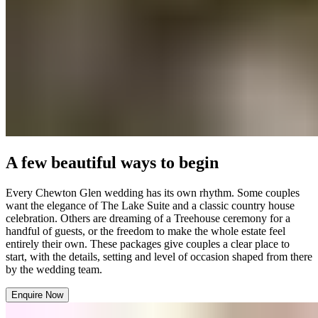
A few beautiful ways to begin​​​​‌ ‍ ​‍​‍‌‍ ‌ ​‍‌‍‍‌‌‍‌ ‌‍‍‌‌‍ ‍​‍​‍​ ‍‍​‍​‍‌ ​ ‌‍​‌‌‍ ‍‌‍‍‌‌ ‌​‌ ‍‌​‍ ‍‌‍‍‌‌‍ ​‍​‍​‍ ​​‍​‍‌‍‍​‌ ​‍‌‍‌‌‌‍‌‍​‍​‍​ ‍‍​‍​‍‌‍‍​‌ ‌​‌ ‌​‌ ​​‌ ​ ​ ‍‍​‍ ​‍ ‌‍ ​​‍ ‌‌‍​‌‌‍ ‍‌‍‌​​‍ ‌‌ ​‍​‍ ‌‌‍‍​‌‍ ‌ ‌​‌‍‌‌‌‍ ​‌ ​ ​‍ ‌‌ ​ ‌ ‌​‌ ‌‌‌‍‌​‌‍‍‌‌‍ ​‍ ‍‌ ‌‍‌‍‌‌‌ ​‍‌‍​ ‌‍‌‌‌‍ ​​‍ ‍‌‍​‌‌ ​​‌ ​​​‍ ‌‍‍‌‌‍ ‍‌ ‌​‌‍‌‌‌‍ ‍‌ ‌​​‍ ‌‍‌‌‌‍‌​‌‍‍‌‌ ‌​​‍ ‌‍ ‌‌‍ ‌‍‌​‌‍‌‌​ ‌‌ ​​‌ ​‍‌‍‌‌‌ ​ ‌‍‌‌‌‍ ‍‌ ‌​‌‍​‌‌ ‌​‌‍‍‌‌‍ ‌‍ ‍​ ‍ ‌‍‍‌‌‍‌​​ ‌​ ​‍​ ‍‌​ ‌​‌‍‌​​ ‌‌​ ‌‌‌‍‌‍​ ‌​​‍ ‌‌‍​‍‌‍‌‌​ ‌‌‌‍‌‌​‍ ‌​ ‌​​ ​​‌‍​‌​ ​‌​‍ ‌‌‍​‌​ ‌ ​ ‍‌​ ‌ ​‍ ‌‌‍‌‍​ ‌ ​ ​ ‌‍​‍‌‍‌‍‌‍‌​‌‍​ ‌‍‌‌​ ‌ ‌‍​‍‌‍‌‌​ ​​​ ‍ ‌ ‌​‌ ‍‌‌ ​​‌‍‌‌​ ‌‌‍‍​‌‍ ‌ ‌​‌‍‌‌‌‍ ​‌‌​ ‌‍‍‌‌ ‌​‌‍‌‌‌‌​​‌‍​‌‌‍‌ ‌‍‌‌​ ‍ ‌ ​​‌‍​‌‌ ‌​‌‍‍​​ ‌‌ ​​‌‍​‌‌‍‌ ‌‍‌‌‌​​‍‌ ‌‌‌‍‍‌‌‍ ​‌‍‌​‌‍‌‌‌ ​‍​‍‌‌​ ‌‌‌​​‍‌‌ ‌‍‍ ‌‍‌‌‌ ‍‌​‍‌‌​ ​ ‌​‌​​‍‌‌​ ​ ‌​‌​​‍‌‌​ ​‍​ ​‍​ ​​​ ​‌​ ‌‌​ ‌‌​ ‌‌‌‍​‌‌‍​‌‌‍​‌​ ​‍​ ​ ​ ‌​​ ‌ ​‍‌‌​ ​‍​ ​‍​‍‌‌​ ‌‌‌​‌​​‍ ‍‌‍‍​‌‍‌‌‌‍​‌‌‍‌​‌‍‍‌‌‍ ‍‌‍‌ ​ ‌‍​‍‌‍​‌‌ ​ ‌‍‌‌‌‌‌‌‌ ​‍‌‍ ​​ ‌‌‍‍​‌ ‌​‌ ‌​‌ ​​‌ ​ ​‍‌‌​ ​ ‌​​‌​‍‌‌​ ​‍‌​‌‍​‍‌‌​ ​‍‌​‌‍‌‍ ​​‍ ‌‌‍​‌‌‍ ‍‌‍‌​​‍ ‌‌ ​‍​‍ ‌‌‍‍​‌‍ ‌ ‌​‌‍‌‌‌‍ ​‌ ​ ​‍ ‌‌ ​ ‌ ‌​‌ ‌‌‌‍‌​‌‍‍‌‌‍ ​‍ ‍‌ ‌‍‌‍‌‌‌ ​‍‌‍​ ‌‍‌‌‌‍ ​​‍ ‍‌‍​‌‌ ​​‌ ​​​‍‌‍‌‍‍‌‌‍‌​​ ‌​ ​‍​ ‍‌​ ‌​‌‍‌​​ ‌‌​ ‌‌‌‍‌‍​ ‌​​‍ ‌‌‍​‍‌‍‌‌​ ‌‌‌‍‌‌​‍ ‌​ ‌​​ ​​‌‍​‌​ ​‌​‍ ‌‌‍​‌​ ‌ ​ ‍‌​ ‌ ​‍ ‌‌‍‌‍​ ‌ ​ ​ ‌‍​‍‌‍‌‍‌‍‌​‌‍​ ‌‍‌‌​ ‌ ‌‍​‍‌‍‌‌​ ​​​‍‌‍‌ ‌​‌ ‍‌‌ ​​‌‍‌‌​ ‌‌‍‍​‌‍ ‌ ‌​‌‍‌‌‌‍ ​‌‌​ ‌‍‍‌‌ ‌​‌‍‌‌‌‌​​‌‍​‌‌‍‌ ‌‍‌‌​‍‌‍‌ ​​‌‍​‌‌ ‌​‌‍‍​​ ‌‌ ​​‌‍​‌‌‍‌ ‌‍‌‌‌​​‍‌ ‌‌‌‍‍‌‌‍ ​‌‍‌​‌‍‌‌‌ ​‍​‍‌‌​ ‌‌‌​​‍‌‌ ‌‍‍ ‌‍‌‌‌ ‍‌​‍‌‌​ ​ ‌​‌​​‍‌‌​ ​ ‌​‌​​‍‌‌​ ​‍​ ​‍​ ​​​ ​‌​ ‌‌​ ‌‌​ ‌‌‌‍​‌‌‍​‌‌‍​‌​ ​‍​ ​ ​ ‌​​ ‌ ​‍‌‌​ ​‍​ ​‍​‍‌‌​ ‌‌‌​‌​​‍ ‍‌‍‍​‌‍‌‌‌‍​‌‌‍‌​‌‍‍‌‌‍ ‍‌‍‌ ​‍‌‍‌ ​​‌‍‌‌‌ ​‍‌ ​ ‌ ​​‌‍‌‌‌‍​ ‌ ‌​‌‍‍‌‌ ‌‍‌‍‌‌​ ‌‌ ​​‌ ‌‌‌‍​‍‌‍ ​‌‍‍‌‌ ​ ‌‍‍​‌‍‌‌‌‍‌​​‍​‍‌ ‌
Every Chewton Glen wedding has its own rhythm. Some couples
want the elegance of The Lake Suite and a classic country house
celebration. Others are dreaming of a Treehouse ceremony for a
handful of guests, or the freedom to make the whole estate feel
entirely their own. These packages give couples a clear place to
start, with the details, setting and level of occasion shaped from there
by the wedding team.​​​​‌ ‍ ​‍​‍‌‍ ‌ ​‍‌‍‍‌‌‍‌ ‌‍‍‌‌‍ ‍​‍​‍​ ‍‍​‍​‍‌ ​ ‌‍​‌‌‍ ‍‌‍‍‌‌ ‌​‌ ‍‌​‍ ‍‌‍‍‌‌‍ ​‍​‍​‍ ​​‍​‍‌‍‍​‌ ​‍‌‍‌‌‌‍‌‍​‍​‍​ ‍‍​‍​‍‌‍‍​‌ ‌​‌ ‌​‌ ​​‌ ​ ​ ‍‍​‍ ​‍ ‌‍ ​​‍ ‌‌‍​‌‌‍ ‍‌‍‌​​‍ ‌‌ ​‍​‍ ‌‌‍‍​‌‍ ‌ ‌​‌‍‌‌‌‍ ​‌ ​ ​‍ ‌‌ ​ ‌ ‌​‌ ‌‌‌‍‌​‌‍‍‌‌‍ ​‍ ‍‌ ‌‍‌‍‌‌‌ ​‍‌‍​ ‌‍‌‌‌‍ ​​‍ ‍‌‍​‌‌ ​​‌ ​​​‍ ‌‍‍‌‌‍ ‍‌ ‌​‌‍‌‌‌‍ ‍‌ ‌​​‍ ‌‍‌‌‌‍‌​‌‍‍‌‌ ‌​​‍ ‌‍ ‌‌‍ ‌‍‌​‌‍‌‌​ ‌‌ ​​‌ ​‍‌‍‌‌‌ ​ ‌‍‌‌‌‍ ‍‌ ‌​‌‍​‌‌ ‌​‌‍‍‌‌‍ ‌‍ ‍​ ‍ ‌‍‍‌‌‍‌​​ ‌​ ​‍​ ‍‌​ ‌​‌‍‌​​ ‌‌​ ‌‌‌‍‌‍​ ‌​​‍ ‌‌‍​‍‌‍‌‌​ ‌‌‌‍‌‌​‍ ‌​ ‌​​ ​​‌‍​‌​ ​‌​‍ ‌‌‍​‌​ ‌ ​ ‍‌​ ‌ ​‍ ‌‌‍‌‍​ ‌ ​ ​ ‌‍​‍‌‍‌‍‌‍‌​‌‍​ ‌‍‌‌​ ‌ ‌‍​‍‌‍‌‌​ ​​​ ‍ ‌ ‌​‌ ‍‌‌ ​​‌‍‌‌​ ‌‌‍‍​‌‍ ‌ ‌​‌‍‌‌‌‍ ​‌‌​ ‌‍‍‌‌ ‌​‌‍‌‌‌‌​​‌‍​‌‌‍‌ ‌‍‌‌​ ‍ ‌ ​​‌‍​‌‌ ‌​‌‍‍​​ ‌‌ ​​‌‍​‌‌‍‌ ‌‍‌‌‌​​‍‌ ‌‌‌‍‍‌‌‍ ​‌‍‌​‌‍‌‌‌ ​‍​‍‌‌​ ‌‌‌​​‍‌‌ ‌‍‍ ‌‍‌‌‌ ‍‌​‍‌‌​ ​ ‌​‌​​‍‌‌​ ​ ‌​‌​​‍‌‌​ ​‍​ ​‍​ ​​​ ​‌​ ‌‌​ ‌‌​ ‌‌‌‍​‌‌‍​‌‌‍​‌​ ​‍​ ​ ​ ‌​​ ‌ ​‍‌‌​ ​‍​ ​‍​‍‌‌​ ‌‌‌​‌​​‍ ‍‌‍​‍‌‍ ‌‍‌​‌ ‍‌​ ‌‍​‍‌‍​‌‌ ​ ‌‍‌‌‌‌‌‌‌ ​‍‌‍ ​​ ‌‌‍‍​‌ ‌​‌ ‌​‌ ​​‌ ​ ​‍‌‌​ ​ ‌​​‌​‍‌‌​ ​‍‌​‌‍​‍‌‌​ ​‍‌​‌‍‌‍ ​​‍ ‌‌‍​‌‌‍ ‍‌‍‌​​‍ ‌‌ ​‍​‍ ‌‌‍‍​‌‍ ‌ ‌​‌‍‌‌‌‍ ​‌ ​ ​‍ ‌‌ ​ ‌ ‌​‌ ‌‌‌‍‌​‌‍‍‌‌‍ ​‍ ‍‌ ‌‍‌‍‌‌‌ ​‍‌‍​ ‌‍‌‌‌‍ ​​‍ ‍‌‍​‌‌ ​​‌ ​​​‍‌‍‌‍‍‌‌‍‌​​ ‌​ ​‍​ ‍‌​ ‌​‌‍‌​​ ‌‌​ ‌‌‌‍‌‍​ ‌​​‍ ‌‌‍​‍‌‍‌‌​ ‌‌‌‍‌‌​‍ ‌​ ‌​​ ​​‌‍​‌​ ​‌​‍ ‌‌‍​‌​ ‌ ​ ‍‌​ ‌ ​‍ ‌‌‍‌‍​ ‌ ​ ​ ‌‍​‍‌‍‌‍‌‍‌​‌‍​ ‌‍‌‌​ ‌ ‌‍​‍‌‍‌‌​ ​​​‍‌‍‌ ‌​‌ ‍‌‌ ​​‌‍‌‌​ ‌‌‍‍​‌‍ ‌ ‌​‌‍‌‌‌‍ ​‌‌​ ‌‍‍‌‌ ‌​‌‍‌‌‌‌​​‌‍​‌‌‍‌ ‌‍‌‌​‍‌‍‌ ​​‌‍​‌‌ ‌​‌‍‍​​ ‌‌ ​​‌‍​‌‌‍‌ ‌‍‌‌‌​​‍‌ ‌‌‌‍‍‌‌‍ ​‌‍‌​‌‍‌‌‌ ​‍​‍‌‌​ ‌‌‌​​‍‌‌ ‌‍‍ ‌‍‌‌‌ ‍‌​‍‌‌​ ​ ‌​‌​​‍‌‌​ ​ ‌​‌​​‍‌‌​ ​‍​ ​‍​ ​​​ ​‌​ ‌‌​ ‌‌​ ‌‌‌‍​‌‌‍​‌‌‍​‌​ ​‍​ ​ ​ ‌​​ ‌ ​‍‌‌​ ​‍​ ​‍​‍‌‌​ ‌‌‌​‌​​‍ ‍‌‍​‍‌‍ ‌‍‌​‌ ‍‌​‍‌‍‌ ​​‌‍‌‌‌ ​‍‌ ​ ‌ ​​‌‍‌‌‌‍​ ‌ ‌​‌‍‍‌‌ ‌‍‌‍‌‌​ ‌‌ ​​‌ ‌‌‌‍​‍‌‍ ​‌‍‍‌‌ ​ ‌‍‍​‌‍‌‌‌‍‌​​‍​‍‌ ‌
Enquire Now​​​​‌ ‍ ​‍​‍‌‍ ‌ ​‍‌‍‍‌‌‍‌ ‌‍‍‌‌‍ ‍​‍​‍​ ‍‍​‍​‍‌ ​ ‌‍​‌‌‍ ‍‌‍‍‌‌ ‌​‌ ‍‌​‍ ‍‌‍‍‌‌‍ ​‍​‍​‍ ​​‍​‍‌‍‍​‌ ​‍‌‍‌‌‌‍‌‍​‍​‍​ ‍‍​‍​‍‌‍‍​‌ ‌​‌ ‌​‌ ​​‌ ​ ​ ‍‍​‍ ​‍ ‌‍ ​​‍ ‌‌‍​‌‌‍ ‍‌‍‌​​‍ ‌‌ ​‍​‍ ‌‌‍‍​‌‍ ‌ ‌​‌‍‌‌‌‍ ​‌ ​ ​‍ ‌‌ ​ ‌ ‌​‌ ‌‌‌‍‌​‌‍‍‌‌‍ ​‍ ‍‌ ‌‍‌‍‌‌‌ ​‍‌‍​ ‌‍‌‌‌‍ ​​‍ ‍‌‍​‌‌ ​​‌ ​​​‍ ‌‍‍‌‌‍ ‍‌ ‌​‌‍‌‌‌‍ ‍‌ ‌​​‍ ‌‍‌‌‌‍‌​‌‍‍‌‌ ‌​​‍ ‌‍ ‌‌‍ ‌‍‌​‌‍‌‌​ ‌‌ ​​‌ ​‍‌‍‌‌‌ ​ ‌‍‌‌‌‍ ‍‌ ‌​‌‍​‌‌ ‌​‌‍‍‌‌‍ ‌‍ ‍​ ‍ ‌‍‍‌‌‍‌​​ ‌​ ​‍​ ‍‌​ ‌​‌‍‌​​ ‌‌​ ‌‌‌‍‌‍​ ‌​​‍ ‌‌‍​‍‌‍‌‌​ ‌‌‌‍‌‌​‍ ‌​ ‌​​ ​​‌‍​‌​ ​‌​‍ ‌‌‍​‌​ ‌ ​ ‍‌​ ‌ ​‍ ‌‌‍‌‍​ ‌ ​ ​ ‌‍​‍‌‍‌‍‌‍‌​‌‍​ ‌‍‌‌​ ‌ ‌‍​‍‌‍‌‌​ ​​​ ‍ ‌ ‌​‌ ‍‌‌ ​​‌‍‌‌​ ‌‌‍‍​‌‍ ‌ ‌​‌‍‌‌‌‍ ​‌‌​ ‌‍‍‌‌ ‌​‌‍‌‌‌‌​​‌‍​‌‌‍‌ ‌‍‌‌​ ‍ ‌ ​​‌‍​‌‌ ‌​‌‍‍​​ ‌‌ ​​‌‍​‌‌‍‌ ‌‍‌‌‌​​‍‌ ‌‌‌‍‍‌‌‍ ​‌‍‌​‌‍‌‌‌ ​‍​‍‌‌​ ‌‌‌​​‍‌‌ ‌‍‍ ‌‍‌‌‌ ‍‌​‍‌‌​ ​ ‌​‌​​‍‌‌​ ​ ‌​‌​​‍‌‌​ ​‍​ ​‍​ ​​​ ​‌​ ‌‌​ ‌‌​ ‌‌‌‍​‌‌‍​‌‌‍​‌​ ​‍​ ​ ​ ‌​​ ‌ ​‍‌‌​ ​‍​ ​‍​‍‌‌​ ‌‌‌​‌​​‍ ‍‌ ​​‌ ​‍‌‍‍‌‌‍ ‌‌‍​‌‌ ​‍‌ ‍‌‌​​ ‌ ‌​‌‍​‌​‍ ‍‌‍ ​‌‍​‌‌‍​‍‌‍‌‌‌‍ ​​ ‌‍​‍‌‍​‌‌ ​ ‌‍‌‌‌‌‌‌‌ ​‍‌‍ ​​ ‌‌‍‍​‌ ‌​‌ ‌​‌ ​​‌ ​ ​‍‌‌​ ​ ‌​​‌​‍‌‌​ ​‍‌​‌‍​‍‌‌​ ​‍‌​‌‍‌‍ ​​‍ ‌‌‍​‌‌‍ ‍‌‍‌​​‍ ‌‌ ​‍​‍ ‌‌‍‍​‌‍ ‌ ‌​‌‍‌‌‌‍ ​‌ ​ ​‍ ‌‌ ​ ‌ ‌​‌ ‌‌‌‍‌​‌‍‍‌‌‍ ​‍ ‍‌ ‌‍‌‍‌‌‌ ​‍‌‍​ ‌‍‌‌‌‍ ​​‍ ‍‌‍​‌‌ ​​‌ ​​​‍‌‍‌‍‍‌‌‍‌​​ ‌​ ​‍​ ‍‌​ ‌​‌‍‌​​ ‌‌​ ‌‌‌‍‌‍​ ‌​​‍ ‌‌‍​‍‌‍‌‌​ ‌‌‌‍‌‌​‍ ‌​ ‌​​ ​​‌‍​‌​ ​‌​‍ ‌‌‍​‌​ ‌ ​ ‍‌​ ‌ ​‍ ‌‌‍‌‍​ ‌ ​ ​ ‌‍​‍‌‍‌‍‌‍‌​‌‍​ ‌‍‌‌​ ‌ ‌‍​‍‌‍‌‌​ ​​​‍‌‍‌ ‌​‌ ‍‌‌ ​​‌‍‌‌​ ‌‌‍‍​‌‍ ‌ ‌​‌‍‌‌‌‍ ​‌‌​ ‌‍‍‌‌ ‌​‌‍‌‌‌‌​​‌‍​‌‌‍‌ ‌‍‌‌​‍‌‍‌ ​​‌‍​‌‌ ‌​‌‍‍​​ ‌‌ ​​‌‍​‌‌‍‌ ‌‍‌‌‌​​‍‌ ‌‌‌‍‍‌‌‍ ​‌‍‌​‌‍‌‌‌ ​‍​‍‌‌​ ‌‌‌​​‍‌‌ ‌‍‍ ‌‍‌‌‌ ‍‌​‍‌‌​ ​ ‌​‌​​‍‌‌​ ​ ‌​‌​​‍‌‌​ ​‍​ ​‍​ ​​​ ​‌​ ‌‌​ ‌‌​ ‌‌‌‍​‌‌‍​‌‌‍​‌​ ​‍​ ​ ​ ‌​​ ‌ ​‍‌‌​ ​‍​ ​‍​‍‌‌​ ‌‌‌​‌​​‍ ‍‌ ​​‌ ​‍‌‍‍‌‌‍ ‌‌‍​‌‌ ​‍‌ ‍‌‌​​ ‌ ‌​‌‍​‌​‍ ‍‌‍ ​‌‍​‌‌‍​‍‌‍‌‌‌‍ ​​‍‌‍‌ ​​‌‍‌‌‌ ​‍‌ ​ ‌ ​​‌‍‌‌‌‍​ ‌ ‌​‌‍‍‌‌ ‌‍‌‍‌‌​ ‌‌ ​​‌ ‌‌‌‍​‍‌‍ ​‌‍‍‌‌ ​ ‌‍‍​‌‍‌‌‌‍‌​​‍​‍‌ ‌