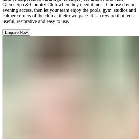
Glen’s Spa & Country Club when they need it most. Choose day or
evening access, then let your team enjoy the pools, gym, studios and
calmer corners of the club at their own pace. It is a reward that feels
useful, restorative and easy to use.​​​​‌ ‍ ​‍​‍‌‍ ‌ ​‍‌‍‍‌‌‍‌ ‌‍‍‌‌‍ ‍​‍​‍​ ‍‍​‍​‍‌ ​ ‌‍​‌‌‍ ‍‌‍‍‌‌ ‌​‌ ‍‌​‍ ‍‌‍‍‌‌‍ ​‍​‍​‍ ​​‍​‍‌‍‍​‌ ​‍‌‍‌‌‌‍‌‍​‍​‍​ ‍‍​‍​‍‌‍‍​‌ ‌​‌ ‌​‌ ​​‌ ​ ​ ‍‍​‍ ​‍ ‌‍ ​​‍ ‌‌‍​‌‌‍ ‍‌‍‌​​‍ ‌‌ ​‍​‍ ‌‌‍‍​‌‍ ‌ ‌​‌‍‌‌‌‍ ​‌ ​ ​‍ ‌‌ ​ ‌ ‌​‌ ‌‌‌‍‌​‌‍‍‌‌‍ ​‍ ‍‌ ‌‍‌‍‌‌‌ ​‍‌‍​ ‌‍‌‌‌‍ ​​‍ ‍‌‍​‌‌ ​​‌ ​​​‍ ‌‍‍‌‌‍ ‍‌ ‌​‌‍‌‌‌‍ ‍‌ ‌​​‍ ‌‍‌‌‌‍‌​‌‍‍‌‌ ‌​​‍ ‌‍ ‌‌‍ ‌‍‌​‌‍‌‌​ ‌‌ ​​‌ ​‍‌‍‌‌‌ ​ ‌‍‌‌‌‍ ‍‌ ‌​‌‍​‌‌ ‌​‌‍‍‌‌‍ ‌‍ ‍​ ‍ ‌‍‍‌‌‍‌​​ ‌‌‍​‍​ ‍‌​ ‍‌‌‍‌​‌‍​‌​ ‍​​ ‌‍​ ‌​​‍ ‌​ ‌​​ ‌ ‌‍‌‌​ ‌‌​‍ ‌​ ‌​​ ‌‍​ ​​​ ​ ​‍ ‌​ ‍​​ ​‌​ ‌‍​ ‌ ​‍ ‌​ ​‌​ ‌‍​ ​ ‌‍​‌‌‍‌‍​ ‍​​ ​‌‌‍​‍​ ‍‌​ ​​‌‍‌‌‌‍​ ​ ‍ ‌ ‌​‌ ‍‌‌ ​​‌‍‌‌​ ‌‌‍‍​‌‍ ‌ ‌​‌‍‌‌‌‍ ​‌‌​ ‌‍‍‌‌ ‌​‌‍‌‌‌‌​​‌‍​‌‌‍‌ ‌‍‌‌​ ‍ ‌ ​​‌‍​‌‌ ‌​‌‍‍​​ ‌‌ ​​‌‍​‌‌‍‌ ‌‍‌‌‌​​‍‌ ‌‌‌‍‍‌‌‍ ​‌‍‌​‌‍‌‌‌ ​‍​‍‌‌​ ‌‌‌​​‍‌‌ ‌‍‍ ‌‍‌‌‌ ‍‌​‍‌‌​ ​ ‌​‌​​‍‌‌​ ​ ‌​‌​​‍‌‌​ ​‍​ ​‍‌‍​ ​ ‍‌​ ‍‌​ ​‍​ ‍​​ ‌​​ ‍​​ ‌‍​ ​​​ ​​​ ‌ ​ ​‍​‍‌‌​ ​‍​ ​‍​‍‌‌​ ‌‌‌​‌​​‍ ‍‌‍​‍‌‍ ‌‍‌​‌ ‍‌​ ‌‍​‍‌‍​‌‌ ​ ‌‍‌‌‌‌‌‌‌ ​‍‌‍ ​​ ‌‌‍‍​‌ ‌​‌ ‌​‌ ​​‌ ​ ​‍‌‌​ ​ ‌​​‌​‍‌‌​ ​‍‌​‌‍​‍‌‌​ ​‍‌​‌‍‌‍ ​​‍ ‌‌‍​‌‌‍ ‍‌‍‌​​‍ ‌‌ ​‍​‍ ‌‌‍‍​‌‍ ‌ ‌​‌‍‌‌‌‍ ​‌ ​ ​‍ ‌‌ ​ ‌ ‌​‌ ‌‌‌‍‌​‌‍‍‌‌‍ ​‍ ‍‌ ‌‍‌‍‌‌‌ ​‍‌‍​ ‌‍‌‌‌‍ ​​‍ ‍‌‍​‌‌ ​​‌ ​​​‍‌‍‌‍‍‌‌‍‌​​ ‌‌‍​‍​ ‍‌​ ‍‌‌‍‌​‌‍​‌​ ‍​​ ‌‍​ ‌​​‍ ‌​ ‌​​ ‌ ‌‍‌‌​ ‌‌​‍ ‌​ ‌​​ ‌‍​ ​​​ ​ ​‍ ‌​ ‍​​ ​‌​ ‌‍​ ‌ ​‍ ‌​ ​‌​ ‌‍​ ​ ‌‍​‌‌‍‌‍​ ‍​​ ​‌‌‍​‍​ ‍‌​ ​​‌‍‌‌‌‍​ ​‍‌‍‌ ‌​‌ ‍‌‌ ​​‌‍‌‌​ ‌‌‍‍​‌‍ ‌ ‌​‌‍‌‌‌‍ ​‌‌​ ‌‍‍‌‌ ‌​‌‍‌‌‌‌​​‌‍​‌‌‍‌ ‌‍‌‌​‍‌‍‌ ​​‌‍​‌‌ ‌​‌‍‍​​ ‌‌ ​​‌‍​‌‌‍‌ ‌‍‌‌‌​​‍‌ ‌‌‌‍‍‌‌‍ ​‌‍‌​‌‍‌‌‌ ​‍​‍‌‌​ ‌‌‌​​‍‌‌ ‌‍‍ ‌‍‌‌‌ ‍‌​‍‌‌​ ​ ‌​‌​​‍‌‌​ ​ ‌​‌​​‍‌‌​ ​‍​ ​‍‌‍​ ​ ‍‌​ ‍‌​ ​‍​ ‍​​ ‌​​ ‍​​ ‌‍​ ​​​ ​​​ ‌ ​ ​‍​‍‌‌​ ​‍​ ​‍​‍‌‌​ ‌‌‌​‌​​‍ ‍‌‍​‍‌‍ ‌‍‌​‌ ‍‌​‍‌‍‌ ​​‌‍‌‌‌ ​‍‌ ​ ‌ ​​‌‍‌‌‌‍​ ‌ ‌​‌‍‍‌‌ ‌‍‌‍‌‌​ ‌‌ ​​‌ ‌‌‌‍​‍‌‍ ​‌‍‍‌‌ ​ ‌‍‍​‌‍‌‌‌‍‌​​‍​‍‌ ‌
Enquire Now​​​​‌ ‍ ​‍​‍‌‍ ‌ ​‍‌‍‍‌‌‍‌ ‌‍‍‌‌‍ ‍​‍​‍​ ‍‍​‍​‍‌ ​ ‌‍​‌‌‍ ‍‌‍‍‌‌ ‌​‌ ‍‌​‍ ‍‌‍‍‌‌‍ ​‍​‍​‍ ​​‍​‍‌‍‍​‌ ​‍‌‍‌‌‌‍‌‍​‍​‍​ ‍‍​‍​‍‌‍‍​‌ ‌​‌ ‌​‌ ​​‌ ​ ​ ‍‍​‍ ​‍ ‌‍ ​​‍ ‌‌‍​‌‌‍ ‍‌‍‌​​‍ ‌‌ ​‍​‍ ‌‌‍‍​‌‍ ‌ ‌​‌‍‌‌‌‍ ​‌ ​ ​‍ ‌‌ ​ ‌ ‌​‌ ‌‌‌‍‌​‌‍‍‌‌‍ ​‍ ‍‌ ‌‍‌‍‌‌‌ ​‍‌‍​ ‌‍‌‌‌‍ ​​‍ ‍‌‍​‌‌ ​​‌ ​​​‍ ‌‍‍‌‌‍ ‍‌ ‌​‌‍‌‌‌‍ ‍‌ ‌​​‍ ‌‍‌‌‌‍‌​‌‍‍‌‌ ‌​​‍ ‌‍ ‌‌‍ ‌‍‌​‌‍‌‌​ ‌‌ ​​‌ ​‍‌‍‌‌‌ ​ ‌‍‌‌‌‍ ‍‌ ‌​‌‍​‌‌ ‌​‌‍‍‌‌‍ ‌‍ ‍​ ‍ ‌‍‍‌‌‍‌​​ ‌‌‍​‍​ ‍‌​ ‍‌‌‍‌​‌‍​‌​ ‍​​ ‌‍​ ‌​​‍ ‌​ ‌​​ ‌ ‌‍‌‌​ ‌‌​‍ ‌​ ‌​​ ‌‍​ ​​​ ​ ​‍ ‌​ ‍​​ ​‌​ ‌‍​ ‌ ​‍ ‌​ ​‌​ ‌‍​ ​ ‌‍​‌‌‍‌‍​ ‍​​ ​‌‌‍​‍​ ‍‌​ ​​‌‍‌‌‌‍​ ​ ‍ ‌ ‌​‌ ‍‌‌ ​​‌‍‌‌​ ‌‌‍‍​‌‍ ‌ ‌​‌‍‌‌‌‍ ​‌‌​ ‌‍‍‌‌ ‌​‌‍‌‌‌‌​​‌‍​‌‌‍‌ ‌‍‌‌​ ‍ ‌ ​​‌‍​‌‌ ‌​‌‍‍​​ ‌‌ ​​‌‍​‌‌‍‌ ‌‍‌‌‌​​‍‌ ‌‌‌‍‍‌‌‍ ​‌‍‌​‌‍‌‌‌ ​‍​‍‌‌​ ‌‌‌​​‍‌‌ ‌‍‍ ‌‍‌‌‌ ‍‌​‍‌‌​ ​ ‌​‌​​‍‌‌​ ​ ‌​‌​​‍‌‌​ ​‍​ ​‍‌‍​ ​ ‍‌​ ‍‌​ ​‍​ ‍​​ ‌​​ ‍​​ ‌‍​ ​​​ ​​​ ‌ ​ ​‍​‍‌‌​ ​‍​ ​‍​‍‌‌​ ‌‌‌​‌​​‍ ‍‌ ​ ‌‍‌‌‌‍​ ‌‍ ‌‍ ‍‌‍‌​‌‍​‌‌ ​‍‌ ‍‌‌​​ ‌ ‌​‌‍​‌​‍ ‍‌‍ ​‌‍​‌‌‍​‍‌‍‌‌‌‍ ​​ ‌‍​‍‌‍​‌‌ ​ ‌‍‌‌‌‌‌‌‌ ​‍‌‍ ​​ ‌‌‍‍​‌ ‌​‌ ‌​‌ ​​‌ ​ ​‍‌‌​ ​ ‌​​‌​‍‌‌​ ​‍‌​‌‍​‍‌‌​ ​‍‌​‌‍‌‍ ​​‍ ‌‌‍​‌‌‍ ‍‌‍‌​​‍ ‌‌ ​‍​‍ ‌‌‍‍​‌‍ ‌ ‌​‌‍‌‌‌‍ ​‌ ​ ​‍ ‌‌ ​ ‌ ‌​‌ ‌‌‌‍‌​‌‍‍‌‌‍ ​‍ ‍‌ ‌‍‌‍‌‌‌ ​‍‌‍​ ‌‍‌‌‌‍ ​​‍ ‍‌‍​‌‌ ​​‌ ​​​‍‌‍‌‍‍‌‌‍‌​​ ‌‌‍​‍​ ‍‌​ ‍‌‌‍‌​‌‍​‌​ ‍​​ ‌‍​ ‌​​‍ ‌​ ‌​​ ‌ ‌‍‌‌​ ‌‌​‍ ‌​ ‌​​ ‌‍​ ​​​ ​ ​‍ ‌​ ‍​​ ​‌​ ‌‍​ ‌ ​‍ ‌​ ​‌​ ‌‍​ ​ ‌‍​‌‌‍‌‍​ ‍​​ ​‌‌‍​‍​ ‍‌​ ​​‌‍‌‌‌‍​ ​‍‌‍‌ ‌​‌ ‍‌‌ ​​‌‍‌‌​ ‌‌‍‍​‌‍ ‌ ‌​‌‍‌‌‌‍ ​‌‌​ ‌‍‍‌‌ ‌​‌‍‌‌‌‌​​‌‍​‌‌‍‌ ‌‍‌‌​‍‌‍‌ ​​‌‍​‌‌ ‌​‌‍‍​​ ‌‌ ​​‌‍​‌‌‍‌ ‌‍‌‌‌​​‍‌ ‌‌‌‍‍‌‌‍ ​‌‍‌​‌‍‌‌‌ ​‍​‍‌‌​ ‌‌‌​​‍‌‌ ‌‍‍ ‌‍‌‌‌ ‍‌​‍‌‌​ ​ ‌​‌​​‍‌‌​ ​ ‌​‌​​‍‌‌​ ​‍​ ​‍‌‍​ ​ ‍‌​ ‍‌​ ​‍​ ‍​​ ‌​​ ‍​​ ‌‍​ ​​​ ​​​ ‌ ​ ​‍​‍‌‌​ ​‍​ ​‍​‍‌‌​ ‌‌‌​‌​​‍ ‍‌ ​ ‌‍‌‌‌‍​ ‌‍ ‌‍ ‍‌‍‌​‌‍​‌‌ ​‍‌ ‍‌‌​​ ‌ ‌​‌‍​‌​‍ ‍‌‍ ​‌‍​‌‌‍​‍‌‍‌‌‌‍ ​​‍‌‍‌ ​​‌‍‌‌‌ ​‍‌ ​ ‌ ​​‌‍‌‌‌‍​ ‌ ‌​‌‍‍‌‌ ‌‍‌‍‌‌​ ‌‌ ​​‌ ‌‌‌‍​‍‌‍ ​‌‍‍‌‌ ​ ‌‍‍​‌‍‌‌‌‍‌​​‍​‍‌ ‌