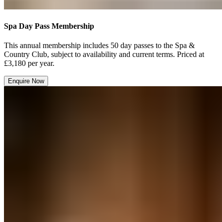
Spa Day Pass Membership​​​​‌ ‍ ​‍​‍‌‍ ‌ ​‍‌‍‍‌‌‍‌ ‌‍‍‌‌‍ ‍​‍​‍​ ‍‍​‍​‍‌ ​ ‌‍​‌‌‍ ‍‌‍‍‌‌ ‌​‌ ‍‌​‍ ‍‌‍‍‌‌‍ ​‍​‍​‍ ​​‍​‍‌‍‍​‌ ​‍‌‍‌‌‌‍‌‍​‍​‍​ ‍‍​‍​‍‌‍‍​‌ ‌​‌ ‌​‌ ​​‌ ​ ​ ‍‍​‍ ​‍ ‌‍ ​​‍ ‌‌‍​‌‌‍ ‍‌‍‌​​‍ ‌‌ ​‍​‍ ‌‌‍‍​‌‍ ‌ ‌​‌‍‌‌‌‍ ​‌ ​ ​‍ ‌‌ ​ ‌ ‌​‌ ‌‌‌‍‌​‌‍‍‌‌‍ ​‍ ‍‌ ‌‍‌‍‌‌‌ ​‍‌‍​ ‌‍‌‌‌‍ ​​‍ ‍‌‍​‌‌ ​​‌ ​​​‍ ‌‍‍‌‌‍ ‍‌ ‌​‌‍‌‌‌‍ ‍‌ ‌​​‍ ‌‍‌‌‌‍‌​‌‍‍‌‌ ‌​​‍ ‌‍ ‌‌‍ ‌‍‌​‌‍‌‌​ ‌‌ ​​‌ ​‍‌‍‌‌‌ ​ ‌‍‌‌‌‍ ‍‌ ‌​‌‍​‌‌ ‌​‌‍‍‌‌‍ ‌‍ ‍​ ‍ ‌‍‍‌‌‍‌​​ ‌‌‍​‍​ ‍‌​ ‍‌‌‍‌​‌‍​‌​ ‍​​ ‌‍​ ‌​​‍ ‌​ ‌​​ ‌ ‌‍‌‌​ ‌‌​‍ ‌​ ‌​​ ‌‍​ ​​​ ​ ​‍ ‌​ ‍​​ ​‌​ ‌‍​ ‌ ​‍ ‌​ ​‌​ ‌‍​ ​ ‌‍​‌‌‍‌‍​ ‍​​ ​‌‌‍​‍​ ‍‌​ ​​‌‍‌‌‌‍​ ​ ‍ ‌ ‌​‌ ‍‌‌ ​​‌‍‌‌​ ‌‌‍‍​‌‍ ‌ ‌​‌‍‌‌‌‍ ​‌‌​ ‌‍‍‌‌ ‌​‌‍‌‌‌‌​​‌‍​‌‌‍‌ ‌‍‌‌​ ‍ ‌ ​​‌‍​‌‌ ‌​‌‍‍​​ ‌‌ ​​‌‍​‌‌‍‌ ‌‍‌‌‌​​‍‌ ‌‌‌‍‍‌‌‍ ​‌‍‌​‌‍‌‌‌ ​‍​‍‌‌​ ‌‌‌​​‍‌‌ ‌‍‍ ‌‍‌‌‌ ‍‌​‍‌‌​ ​ ‌​‌​​‍‌‌​ ​ ‌​‌​​‍‌‌​ ​‍​ ​‍‌‍‌‌​ ​​‌‍​‌‌‍‌‌​ ‌‌‌‍‌‍​ ​‍‌‍​ ‌‍‌‌‌‍‌‌​ ‌‌​ ‍​​‍‌‌​ ​‍​ ​‍​‍‌‌​ ‌‌‌​‌​​‍ ‍‌‍​ ‌‍ ‌‍ ‍‌ ‌​‌‍‌‌‌‍ ‍‌ ‌​​‍‌‌​ ‌‌‌​​‍‌‌ ‌‍‍ ‌‍‌‌‌ ‍‌​‍‌‌​ ​ ‌​‌​​‍‌‌​ ​ ‌​‌​​‍‌‌​ ​‍​ ​‍​ ‌‌​ ​‌​ ​‍​ ​‌​ ​‍​ ‌ ​ ​‍​ ‌​‌‍​‌​ ​‍​ ​‍‌‍‌​​‍‌‌​ ​‍​ ​‍​‍‌‌​ ‌‌‌​‌​​‍ ‍‌ ‌​‌‍‍‌‌ ‌​‌‍ ​‌‍‌‌​ ‌‍​‍‌‍​‌‌ ​ ‌‍‌‌‌‌‌‌‌ ​‍‌‍ ​​ ‌‌‍‍​‌ ‌​‌ ‌​‌ ​​‌ ​ ​‍‌‌​ ​ ‌​​‌​‍‌‌​ ​‍‌​‌‍​‍‌‌​ ​‍‌​‌‍‌‍ ​​‍ ‌‌‍​‌‌‍ ‍‌‍‌​​‍ ‌‌ ​‍​‍ ‌‌‍‍​‌‍ ‌ ‌​‌‍‌‌‌‍ ​‌ ​ ​‍ ‌‌ ​ ‌ ‌​‌ ‌‌‌‍‌​‌‍‍‌‌‍ ​‍ ‍‌ ‌‍‌‍‌‌‌ ​‍‌‍​ ‌‍‌‌‌‍ ​​‍ ‍‌‍​‌‌ ​​‌ ​​​‍‌‍‌‍‍‌‌‍‌​​ ‌‌‍​‍​ ‍‌​ ‍‌‌‍‌​‌‍​‌​ ‍​​ ‌‍​ ‌​​‍ ‌​ ‌​​ ‌ ‌‍‌‌​ ‌‌​‍ ‌​ ‌​​ ‌‍​ ​​​ ​ ​‍ ‌​ ‍​​ ​‌​ ‌‍​ ‌ ​‍ ‌​ ​‌​ ‌‍​ ​ ‌‍​‌‌‍‌‍​ ‍​​ ​‌‌‍​‍​ ‍‌​ ​​‌‍‌‌‌‍​ ​‍‌‍‌ ‌​‌ ‍‌‌ ​​‌‍‌‌​ ‌‌‍‍​‌‍ ‌ ‌​‌‍‌‌‌‍ ​‌‌​ ‌‍‍‌‌ ‌​‌‍‌‌‌‌​​‌‍​‌‌‍‌ ‌‍‌‌​‍‌‍‌ ​​‌‍​‌‌ ‌​‌‍‍​​ ‌‌ ​​‌‍​‌‌‍‌ ‌‍‌‌‌​​‍‌ ‌‌‌‍‍‌‌‍ ​‌‍‌​‌‍‌‌‌ ​‍​‍‌‌​ ‌‌‌​​‍‌‌ ‌‍‍ ‌‍‌‌‌ ‍‌​‍‌‌​ ​ ‌​‌​​‍‌‌​ ​ ‌​‌​​‍‌‌​ ​‍​ ​‍‌‍‌‌​ ​​‌‍​‌‌‍‌‌​ ‌‌‌‍‌‍​ ​‍‌‍​ ‌‍‌‌‌‍‌‌​ ‌‌​ ‍​​‍‌‌​ ​‍​ ​‍​‍‌‌​ ‌‌‌​‌​​‍ ‍‌‍​ ‌‍ ‌‍ ‍‌ ‌​‌‍‌‌‌‍ ‍‌ ‌​​‍‌‌​ ‌‌‌​​‍‌‌ ‌‍‍ ‌‍‌‌‌ ‍‌​‍‌‌​ ​ ‌​‌​​‍‌‌​ ​ ‌​‌​​‍‌‌​ ​‍​ ​‍​ ‌‌​ ​‌​ ​‍​ ​‌​ ​‍​ ‌ ​ ​‍​ ‌​‌‍​‌​ ​‍​ ​‍‌‍‌​​‍‌‌​ ​‍​ ​‍​‍‌‌​ ‌‌‌​‌​​‍ ‍‌ ‌​‌‍‍‌‌ ‌​‌‍ ​‌‍‌‌​‍‌‍‌ ​​‌‍‌‌‌ ​‍‌ ​ ‌ ​​‌‍‌‌‌‍​ ‌ ‌​‌‍‍‌‌ ‌‍‌‍‌‌​ ‌‌ ​​‌ ‌‌‌‍​‍‌‍ ​‌‍‍‌‌ ​ ‌‍‍​‌‍‌‌‌‍‌​​‍​‍‌ ‌
This annual membership ​​​​‌ ‍ ​‍​‍‌‍ ‌ ​‍‌‍‍‌‌‍‌ ‌‍‍‌‌‍ ‍​‍​‍​ ‍‍​‍​‍‌ ​ ‌‍​‌‌‍ ‍‌‍‍‌‌ ‌​‌ ‍‌​‍ ‍‌‍‍‌‌‍ ​‍​‍​‍ ​​‍​‍‌‍‍​‌ ​‍‌‍‌‌‌‍‌‍​‍​‍​ ‍‍​‍​‍‌‍‍​‌ ‌​‌ ‌​‌ ​​‌ ​ ​ ‍‍​‍ ​‍ ‌‍ ​​‍ ‌‌‍​‌‌‍ ‍‌‍‌​​‍ ‌‌ ​‍​‍ ‌‌‍‍​‌‍ ‌ ‌​‌‍‌‌‌‍ ​‌ ​ ​‍ ‌‌ ​ ‌ ‌​‌ ‌‌‌‍‌​‌‍‍‌‌‍ ​‍ ‍‌ ‌‍‌‍‌‌‌ ​‍‌‍​ ‌‍‌‌‌‍ ​​‍ ‍‌‍​‌‌ ​​‌ ​​​‍ ‌‍‍‌‌‍ ‍‌ ‌​‌‍‌‌‌‍ ‍‌ ‌​​‍ ‌‍‌‌‌‍‌​‌‍‍‌‌ ‌​​‍ ‌‍ ‌‌‍ ‌‍‌​‌‍‌‌​ ‌‌ ​​‌ ​‍‌‍‌‌‌ ​ ‌‍‌‌‌‍ ‍‌ ‌​‌‍​‌‌ ‌​‌‍‍‌‌‍ ‌‍ ‍​ ‍ ‌‍‍‌‌‍‌​​ ‌‌‍​‍​ ‍‌​ ‍‌‌‍‌​‌‍​‌​ ‍​​ ‌‍​ ‌​​‍ ‌​ ‌​​ ‌ ‌‍‌‌​ ‌‌​‍ ‌​ ‌​​ ‌‍​ ​​​ ​ ​‍ ‌​ ‍​​ ​‌​ ‌‍​ ‌ ​‍ ‌​ ​‌​ ‌‍​ ​ ‌‍​‌‌‍‌‍​ ‍​​ ​‌‌‍​‍​ ‍‌​ ​​‌‍‌‌‌‍​ ​ ‍ ‌ ‌​‌ ‍‌‌ ​​‌‍‌‌​ ‌‌‍‍​‌‍ ‌ ‌​‌‍‌‌‌‍ ​‌‌​ ‌‍‍‌‌ ‌​‌‍‌‌‌‌​​‌‍​‌‌‍‌ ‌‍‌‌​ ‍ ‌ ​​‌‍​‌‌ ‌​‌‍‍​​ ‌‌ ​​‌‍​‌‌‍‌ ‌‍‌‌‌​​‍‌ ‌‌‌‍‍‌‌‍ ​‌‍‌​‌‍‌‌‌ ​‍​‍‌‌​ ‌‌‌​​‍‌‌ ‌‍‍ ‌‍‌‌‌ ‍‌​‍‌‌​ ​ ‌​‌​​‍‌‌​ ​ ‌​‌​​‍‌‌​ ​‍​ ​‍​ ​‌​ ‌‍​ ​ ​ ‌ ‌‍​‌​ ​ ​ ​‌​ ‌‌​ ​‍​ ‌‌‌‍‌​​ ‌​​‍‌‌​ ​‍​ ​‍​‍‌‌​ ‌‌‌​‌​​‍ ‍‌ ​ ‌‍‌‌‌‍​ ‌ ‌​‌‍‍‌‌‍ ‌‍ ‍‌ ​ ​‍‌‌​ ‌‌‌​​‍‌‌ ‌‍‍ ‌‍‌‌‌ ‍‌​‍‌‌​ ​ ‌​‌​​‍‌‌​ ​ ‌​‌​​‍‌‌​ ​‍​ ​‍​ ​‌​ ‌​​ ‍‌​ ‌​​ ‌ ​ ‌‌‌‍‌‌​ ​ ​ ​​​ ‍‌​ ‍‌‌‍‌‍​‍‌‌​ ​‍​ ​‍​‍‌‌​ ‌‌‌​‌​​‍ ‍‌‍​‍‌‍ ‌‍‌​‌ ‍‌​‍‌‌​ ‌‌‌​​‍‌‌ ‌‍‍ ‌‍‌‌‌ ‍‌​‍‌‌​ ​ ‌​‌​​‍‌‌​ ​ ‌​‌​​‍‌‌​ ​‍​ ​‍​ ‍​‌‍‌​‌‍‌‌‌‍​‍​ ‌ ​ ​​​ ​ ​ ​‍‌‍‌‍‌‍‌‍​ ​‌​ ‍‌​‍‌‌​ ​‍​ ​‍​‍‌‌​ ‌‌‌​‌​​‍ ‍‌‍​ ‌‍‍​‌‍‍‌‌‍ ​‌‍‌​‌ ​‍‌‍‌‌‌‍ ‍​‍‌‌​ ‌‌‌​​‍‌‌ ‌‍‍ ‌‍‌‌‌ ‍‌​‍‌‌​ ​ ‌​‌​​‍‌‌​ ​ ‌​‌​​‍‌‌​ ​‍​ ​‍‌‍​‍‌‍​‌‌‍‌‌‌‍‌​​ ‍‌​ ‌​​ ‍​‌‍​‍‌‍‌​‌‍​ ​ ‌‌​ ‍​​‍‌‌​ ​‍​ ​‍​‍‌‌​ ‌‌‌​‌​​‍ ‍‌ ‌​‌‍‌‌‌ ‍​‌ ‌​​ ‌‍​‍‌‍​‌‌ ​ ‌‍‌‌‌‌‌‌‌ ​‍‌‍ ​​ ‌‌‍‍​‌ ‌​‌ ‌​‌ ​​‌ ​ ​‍‌‌​ ​ ‌​​‌​‍‌‌​ ​‍‌​‌‍​‍‌‌​ ​‍‌​‌‍‌‍ ​​‍ ‌‌‍​‌‌‍ ‍‌‍‌​​‍ ‌‌ ​‍​‍ ‌‌‍‍​‌‍ ‌ ‌​‌‍‌‌‌‍ ​‌ ​ ​‍ ‌‌ ​ ‌ ‌​‌ ‌‌‌‍‌​‌‍‍‌‌‍ ​‍ ‍‌ ‌‍‌‍‌‌‌ ​‍‌‍​ ‌‍‌‌‌‍ ​​‍ ‍‌‍​‌‌ ​​‌ ​​​‍‌‍‌‍‍‌‌‍‌​​ ‌‌‍​‍​ ‍‌​ ‍‌‌‍‌​‌‍​‌​ ‍​​ ‌‍​ ‌​​‍ ‌​ ‌​​ ‌ ‌‍‌‌​ ‌‌​‍ ‌​ ‌​​ ‌‍​ ​​​ ​ ​‍ ‌​ ‍​​ ​‌​ ‌‍​ ‌ ​‍ ‌​ ​‌​ ‌‍​ ​ ‌‍​‌‌‍‌‍​ ‍​​ ​‌‌‍​‍​ ‍‌​ ​​‌‍‌‌‌‍​ ​‍‌‍‌ ‌​‌ ‍‌‌ ​​‌‍‌‌​ ‌‌‍‍​‌‍ ‌ ‌​‌‍‌‌‌‍ ​‌‌​ ‌‍‍‌‌ ‌​‌‍‌‌‌‌​​‌‍​‌‌‍‌ ‌‍‌‌​‍‌‍‌ ​​‌‍​‌‌ ‌​‌‍‍​​ ‌‌ ​​‌‍​‌‌‍‌ ‌‍‌‌‌​​‍‌ ‌‌‌‍‍‌‌‍ ​‌‍‌​‌‍‌‌‌ ​‍​‍‌‌​ ‌‌‌​​‍‌‌ ‌‍‍ ‌‍‌‌‌ ‍‌​‍‌‌​ ​ ‌​‌​​‍‌‌​ ​ ‌​‌​​‍‌‌​ ​‍​ ​‍​ ​‌​ ‌‍​ ​ ​ ‌ ‌‍​‌​ ​ ​ ​‌​ ‌‌​ ​‍​ ‌‌‌‍‌​​ ‌​​‍‌‌​ ​‍​ ​‍​‍‌‌​ ‌‌‌​‌​​‍ ‍‌ ​ ‌‍‌‌‌‍​ ‌ ‌​‌‍‍‌‌‍ ‌‍ ‍‌ ​ ​‍‌‌​ ‌‌‌​​‍‌‌ ‌‍‍ ‌‍‌‌‌ ‍‌​‍‌‌​ ​ ‌​‌​​‍‌‌​ ​ ‌​‌​​‍‌‌​ ​‍​ ​‍​ ​‌​ ‌​​ ‍‌​ ‌​​ ‌ ​ ‌‌‌‍‌‌​ ​ ​ ​​​ ‍‌​ ‍‌‌‍‌‍​‍‌‌​ ​‍​ ​‍​‍‌‌​ ‌‌‌​‌​​‍ ‍‌‍​‍‌‍ ‌‍‌​‌ ‍‌​‍‌‌​ ‌‌‌​​‍‌‌ ‌‍‍ ‌‍‌‌‌ ‍‌​‍‌‌​ ​ ‌​‌​​‍‌‌​ ​ ‌​‌​​‍‌‌​ ​‍​ ​‍​ ‍​‌‍‌​‌‍‌‌‌‍​‍​ ‌ ​ ​​​ ​ ​ ​‍‌‍‌‍‌‍‌‍​ ​‌​ ‍‌​‍‌‌​ ​‍​ ​‍​‍‌‌​ ‌‌‌​‌​​‍ ‍‌‍​ ‌‍‍​‌‍‍‌‌‍ ​‌‍‌​‌ ​‍‌‍‌‌‌‍ ‍​‍‌‌​ ‌‌‌​​‍‌‌ ‌‍‍ ‌‍‌‌‌ ‍‌​‍‌‌​ ​ ‌​‌​​‍‌‌​ ​ ‌​‌​​‍‌‌​ ​‍​ ​‍‌‍​‍‌‍​‌‌‍‌‌‌‍‌​​ ‍‌​ ‌​​ ‍​‌‍​‍‌‍‌​‌‍​ ​ ‌‌​ ‍​​‍‌‌​ ​‍​ ​‍​‍‌‌​ ‌‌‌​‌​​‍ ‍‌ ‌​‌‍‌‌‌ ‍​‌ ‌​​‍‌‍‌ ​​‌‍‌‌‌ ​‍‌ ​ ‌ ​​‌‍‌‌‌‍​ ‌ ‌​‌‍‍‌‌ ‌‍‌‍‌‌​ ‌‌ ​​‌ ‌‌‌‍​‍‌‍ ​‌‍‍‌‌ ​ ‌‍‍​‌‍‌‌‌‍‌​​‍​‍‌ ‌includes ​​​​‌ ‍ ​‍​‍‌‍ ‌ ​‍‌‍‍‌‌‍‌ ‌‍‍‌‌‍ ‍​‍​‍​ ‍‍​‍​‍‌ ​ ‌‍​‌‌‍ ‍‌‍‍‌‌ ‌​‌ ‍‌​‍ ‍‌‍‍‌‌‍ ​‍​‍​‍ ​​‍​‍‌‍‍​‌ ​‍‌‍‌‌‌‍‌‍​‍​‍​ ‍‍​‍​‍‌‍‍​‌ ‌​‌ ‌​‌ ​​‌ ​ ​ ‍‍​‍ ​‍ ‌‍ ​​‍ ‌‌‍​‌‌‍ ‍‌‍‌​​‍ ‌‌ ​‍​‍ ‌‌‍‍​‌‍ ‌ ‌​‌‍‌‌‌‍ ​‌ ​ ​‍ ‌‌ ​ ‌ ‌​‌ ‌‌‌‍‌​‌‍‍‌‌‍ ​‍ ‍‌ ‌‍‌‍‌‌‌ ​‍‌‍​ ‌‍‌‌‌‍ ​​‍ ‍‌‍​‌‌ ​​‌ ​​​‍ ‌‍‍‌‌‍ ‍‌ ‌​‌‍‌‌‌‍ ‍‌ ‌​​‍ ‌‍‌‌‌‍‌​‌‍‍‌‌ ‌​​‍ ‌‍ ‌‌‍ ‌‍‌​‌‍‌‌​ ‌‌ ​​‌ ​‍‌‍‌‌‌ ​ ‌‍‌‌‌‍ ‍‌ ‌​‌‍​‌‌ ‌​‌‍‍‌‌‍ ‌‍ ‍​ ‍ ‌‍‍‌‌‍‌​​ ‌‌‍​‍​ ‍‌​ ‍‌‌‍‌​‌‍​‌​ ‍​​ ‌‍​ ‌​​‍ ‌​ ‌​​ ‌ ‌‍‌‌​ ‌‌​‍ ‌​ ‌​​ ‌‍​ ​​​ ​ ​‍ ‌​ ‍​​ ​‌​ ‌‍​ ‌ ​‍ ‌​ ​‌​ ‌‍​ ​ ‌‍​‌‌‍‌‍​ ‍​​ ​‌‌‍​‍​ ‍‌​ ​​‌‍‌‌‌‍​ ​ ‍ ‌ ‌​‌ ‍‌‌ ​​‌‍‌‌​ ‌‌‍‍​‌‍ ‌ ‌​‌‍‌‌‌‍ ​‌‌​ ‌‍‍‌‌ ‌​‌‍‌‌‌‌​​‌‍​‌‌‍‌ ‌‍‌‌​ ‍ ‌ ​​‌‍​‌‌ ‌​‌‍‍​​ ‌‌ ​​‌‍​‌‌‍‌ ‌‍‌‌‌​​‍‌ ‌‌‌‍‍‌‌‍ ​‌‍‌​‌‍‌‌‌ ​‍​‍‌‌​ ‌‌‌​​‍‌‌ ‌‍‍ ‌‍‌‌‌ ‍‌​‍‌‌​ ​ ‌​‌​​‍‌‌​ ​ ‌​‌​​‍‌‌​ ​‍​ ​‍​ ​‌​ ‌‍​ ​ ​ ‌ ‌‍​‌​ ​ ​ ​‌​ ‌‌​ ​‍​ ‌‌‌‍‌​​ ‌​​‍‌‌​ ​‍​ ​‍​‍‌‌​ ‌‌‌​‌​​‍ ‍‌ ​ ‌‍‌‌‌‍​ ‌ ‌​‌‍‍‌‌‍ ‌‍ ‍‌ ​ ​‍‌‌​ ‌‌‌​​‍‌‌ ‌‍‍ ‌‍‌‌‌ ‍‌​‍‌‌​ ​ ‌​‌​​‍‌‌​ ​ ‌​‌​​‍‌‌​ ​‍​ ​‍​ ​‌​ ‌​​ ‍‌​ ‌​​ ‌ ​ ‌‌‌‍‌‌​ ​ ​ ​​​ ‍‌​ ‍‌‌‍‌‍​‍‌‌​ ​‍​ ​‍​‍‌‌​ ‌‌‌​‌​​‍ ‍‌‍​‍‌‍ ‌‍‌​‌ ‍‌​‍‌‌​ ‌‌‌​​‍‌‌ ‌‍‍ ‌‍‌‌‌ ‍‌​‍‌‌​ ​ ‌​‌​​‍‌‌​ ​ ‌​‌​​‍‌‌​ ​‍​ ​‍​ ‍​‌‍‌​‌‍‌‌‌‍​‍​ ‌ ​ ​​​ ​ ​ ​‍‌‍‌‍‌‍‌‍​ ​‌​ ‍‌​‍‌‌​ ​‍​ ​‍​‍‌‌​ ‌‌‌​‌​​‍ ‍‌‍​ ‌‍‍​‌‍‍‌‌‍ ​‌‍‌​‌ ​‍‌‍‌‌‌‍ ‍​‍‌‌​ ‌‌‌​​‍‌‌ ‌‍‍ ‌‍‌‌‌ ‍‌​‍‌‌​ ​ ‌​‌​​‍‌‌​ ​ ‌​‌​​‍‌‌​ ​‍​ ​‍‌‍‌​‌‍‌‌‌‍‌‌‌‍​ ‌‍​‍​ ​ ​ ​ ​ ​​​ ​​‌‍‌‌​ ‌‍‌‍​‍​‍‌‌​ ​‍​ ​‍​‍‌‌​ ‌‌‌​‌​​‍ ‍‌ ‌​‌‍‌‌‌ ‍​‌ ‌​​ ‌‍​‍‌‍​‌‌ ​ ‌‍‌‌‌‌‌‌‌ ​‍‌‍ ​​ ‌‌‍‍​‌ ‌​‌ ‌​‌ ​​‌ ​ ​‍‌‌​ ​ ‌​​‌​‍‌‌​ ​‍‌​‌‍​‍‌‌​ ​‍‌​‌‍‌‍ ​​‍ ‌‌‍​‌‌‍ ‍‌‍‌​​‍ ‌‌ ​‍​‍ ‌‌‍‍​‌‍ ‌ ‌​‌‍‌‌‌‍ ​‌ ​ ​‍ ‌‌ ​ ‌ ‌​‌ ‌‌‌‍‌​‌‍‍‌‌‍ ​‍ ‍‌ ‌‍‌‍‌‌‌ ​‍‌‍​ ‌‍‌‌‌‍ ​​‍ ‍‌‍​‌‌ ​​‌ ​​​‍‌‍‌‍‍‌‌‍‌​​ ‌‌‍​‍​ ‍‌​ ‍‌‌‍‌​‌‍​‌​ ‍​​ ‌‍​ ‌​​‍ ‌​ ‌​​ ‌ ‌‍‌‌​ ‌‌​‍ ‌​ ‌​​ ‌‍​ ​​​ ​ ​‍ ‌​ ‍​​ ​‌​ ‌‍​ ‌ ​‍ ‌​ ​‌​ ‌‍​ ​ ‌‍​‌‌‍‌‍​ ‍​​ ​‌‌‍​‍​ ‍‌​ ​​‌‍‌‌‌‍​ ​‍‌‍‌ ‌​‌ ‍‌‌ ​​‌‍‌‌​ ‌‌‍‍​‌‍ ‌ ‌​‌‍‌‌‌‍ ​‌‌​ ‌‍‍‌‌ ‌​‌‍‌‌‌‌​​‌‍​‌‌‍‌ ‌‍‌‌​‍‌‍‌ ​​‌‍​‌‌ ‌​‌‍‍​​ ‌‌ ​​‌‍​‌‌‍‌ ‌‍‌‌‌​​‍‌ ‌‌‌‍‍‌‌‍ ​‌‍‌​‌‍‌‌‌ ​‍​‍‌‌​ ‌‌‌​​‍‌‌ ‌‍‍ ‌‍‌‌‌ ‍‌​‍‌‌​ ​ ‌​‌​​‍‌‌​ ​ ‌​‌​​‍‌‌​ ​‍​ ​‍​ ​‌​ ‌‍​ ​ ​ ‌ ‌‍​‌​ ​ ​ ​‌​ ‌‌​ ​‍​ ‌‌‌‍‌​​ ‌​​‍‌‌​ ​‍​ ​‍​‍‌‌​ ‌‌‌​‌​​‍ ‍‌ ​ ‌‍‌‌‌‍​ ‌ ‌​‌‍‍‌‌‍ ‌‍ ‍‌ ​ ​‍‌‌​ ‌‌‌​​‍‌‌ ‌‍‍ ‌‍‌‌‌ ‍‌​‍‌‌​ ​ ‌​‌​​‍‌‌​ ​ ‌​‌​​‍‌‌​ ​‍​ ​‍​ ​‌​ ‌​​ ‍‌​ ‌​​ ‌ ​ ‌‌‌‍‌‌​ ​ ​ ​​​ ‍‌​ ‍‌‌‍‌‍​‍‌‌​ ​‍​ ​‍​‍‌‌​ ‌‌‌​‌​​‍ ‍‌‍​‍‌‍ ‌‍‌​‌ ‍‌​‍‌‌​ ‌‌‌​​‍‌‌ ‌‍‍ ‌‍‌‌‌ ‍‌​‍‌‌​ ​ ‌​‌​​‍‌‌​ ​ ‌​‌​​‍‌‌​ ​‍​ ​‍​ ‍​‌‍‌​‌‍‌‌‌‍​‍​ ‌ ​ ​​​ ​ ​ ​‍‌‍‌‍‌‍‌‍​ ​‌​ ‍‌​‍‌‌​ ​‍​ ​‍​‍‌‌​ ‌‌‌​‌​​‍ ‍‌‍​ ‌‍‍​‌‍‍‌‌‍ ​‌‍‌​‌ ​‍‌‍‌‌‌‍ ‍​‍‌‌​ ‌‌‌​​‍‌‌ ‌‍‍ ‌‍‌‌‌ ‍‌​‍‌‌​ ​ ‌​‌​​‍‌‌​ ​ ‌​‌​​‍‌‌​ ​‍​ ​‍‌‍‌​‌‍‌‌‌‍‌‌‌‍​ ‌‍​‍​ ​ ​ ​ ​ ​​​ ​​‌‍‌‌​ ‌‍‌‍​‍​‍‌‌​ ​‍​ ​‍​‍‌‌​ ‌‌‌​‌​​‍ ‍‌ ‌​‌‍‌‌‌ ‍​‌ ‌​​‍‌‍‌ ​​‌‍‌‌‌ ​‍‌ ​ ‌ ​​‌‍‌‌‌‍​ ‌ ‌​‌‍‍‌‌ ‌‍‌‍‌‌​ ‌‌ ​​‌ ‌‌‌‍​‍‌‍ ​‌‍‍‌‌ ​ ‌‍‍​‌‍‌‌‌‍‌​​‍​‍‌ ‌50 day passes ​​​​‌ ‍ ​‍​‍‌‍ ‌ ​‍‌‍‍‌‌‍‌ ‌‍‍‌‌‍ ‍​‍​‍​ ‍‍​‍​‍‌ ​ ‌‍​‌‌‍ ‍‌‍‍‌‌ ‌​‌ ‍‌​‍ ‍‌‍‍‌‌‍ ​‍​‍​‍ ​​‍​‍‌‍‍​‌ ​‍‌‍‌‌‌‍‌‍​‍​‍​ ‍‍​‍​‍‌‍‍​‌ ‌​‌ ‌​‌ ​​‌ ​ ​ ‍‍​‍ ​‍ ‌‍ ​​‍ ‌‌‍​‌‌‍ ‍‌‍‌​​‍ ‌‌ ​‍​‍ ‌‌‍‍​‌‍ ‌ ‌​‌‍‌‌‌‍ ​‌ ​ ​‍ ‌‌ ​ ‌ ‌​‌ ‌‌‌‍‌​‌‍‍‌‌‍ ​‍ ‍‌ ‌‍‌‍‌‌‌ ​‍‌‍​ ‌‍‌‌‌‍ ​​‍ ‍‌‍​‌‌ ​​‌ ​​​‍ ‌‍‍‌‌‍ ‍‌ ‌​‌‍‌‌‌‍ ‍‌ ‌​​‍ ‌‍‌‌‌‍‌​‌‍‍‌‌ ‌​​‍ ‌‍ ‌‌‍ ‌‍‌​‌‍‌‌​ ‌‌ ​​‌ ​‍‌‍‌‌‌ ​ ‌‍‌‌‌‍ ‍‌ ‌​‌‍​‌‌ ‌​‌‍‍‌‌‍ ‌‍ ‍​ ‍ ‌‍‍‌‌‍‌​​ ‌‌‍​‍​ ‍‌​ ‍‌‌‍‌​‌‍​‌​ ‍​​ ‌‍​ ‌​​‍ ‌​ ‌​​ ‌ ‌‍‌‌​ ‌‌​‍ ‌​ ‌​​ ‌‍​ ​​​ ​ ​‍ ‌​ ‍​​ ​‌​ ‌‍​ ‌ ​‍ ‌​ ​‌​ ‌‍​ ​ ‌‍​‌‌‍‌‍​ ‍​​ ​‌‌‍​‍​ ‍‌​ ​​‌‍‌‌‌‍​ ​ ‍ ‌ ‌​‌ ‍‌‌ ​​‌‍‌‌​ ‌‌‍‍​‌‍ ‌ ‌​‌‍‌‌‌‍ ​‌‌​ ‌‍‍‌‌ ‌​‌‍‌‌‌‌​​‌‍​‌‌‍‌ ‌‍‌‌​ ‍ ‌ ​​‌‍​‌‌ ‌​‌‍‍​​ ‌‌ ​​‌‍​‌‌‍‌ ‌‍‌‌‌​​‍‌ ‌‌‌‍‍‌‌‍ ​‌‍‌​‌‍‌‌‌ ​‍​‍‌‌​ ‌‌‌​​‍‌‌ ‌‍‍ ‌‍‌‌‌ ‍‌​‍‌‌​ ​ ‌​‌​​‍‌‌​ ​ ‌​‌​​‍‌‌​ ​‍​ ​‍​ ​‌​ ‌‍​ ​ ​ ‌ ‌‍​‌​ ​ ​ ​‌​ ‌‌​ ​‍​ ‌‌‌‍‌​​ ‌​​‍‌‌​ ​‍​ ​‍​‍‌‌​ ‌‌‌​‌​​‍ ‍‌ ​ ‌‍‌‌‌‍​ ‌ ‌​‌‍‍‌‌‍ ‌‍ ‍‌ ​ ​‍‌‌​ ‌‌‌​​‍‌‌ ‌‍‍ ‌‍‌‌‌ ‍‌​‍‌‌​ ​ ‌​‌​​‍‌‌​ ​ ‌​‌​​‍‌‌​ ​‍​ ​‍​ ​‌​ ‌​​ ‍‌​ ‌​​ ‌ ​ ‌‌‌‍‌‌​ ​ ​ ​​​ ‍‌​ ‍‌‌‍‌‍​‍‌‌​ ​‍​ ​‍​‍‌‌​ ‌‌‌​‌​​‍ ‍‌‍​‍‌‍ ‌‍‌​‌ ‍‌​‍‌‌​ ‌‌‌​​‍‌‌ ‌‍‍ ‌‍‌‌‌ ‍‌​‍‌‌​ ​ ‌​‌​​‍‌‌​ ​ ‌​‌​​‍‌‌​ ​‍​ ​‍​ ‍​‌‍‌​‌‍‌‌‌‍​‍​ ‌ ​ ​​​ ​ ​ ​‍‌‍‌‍‌‍‌‍​ ​‌​ ‍‌​‍‌‌​ ​‍​ ​‍​‍‌‌​ ‌‌‌​‌​​‍ ‍‌‍​ ‌‍‍​‌‍‍‌‌‍ ​‌‍‌​‌ ​‍‌‍‌‌‌‍ ‍​‍‌‌​ ‌‌‌​​‍‌‌ ‌‍‍ ‌‍‌‌‌ ‍‌​‍‌‌​ ​ ‌​‌​​‍‌‌​ ​ ‌​‌​​‍‌‌​ ​‍​ ​‍​ ​‌‌‍​‍​ ​ ‌‍​‍‌‍​‌‌‍​‍‌‍​‍​ ​ ​ ​‌​ ‌​‌‍​ ​ ‌​​‍‌‌​ ​‍​ ​‍​‍‌‌​ ‌‌‌​‌​​‍ ‍‌ ‌​‌‍‌‌‌ ‍​‌ ‌​​ ‌‍​‍‌‍​‌‌ ​ ‌‍‌‌‌‌‌‌‌ ​‍‌‍ ​​ ‌‌‍‍​‌ ‌​‌ ‌​‌ ​​‌ ​ ​‍‌‌​ ​ ‌​​‌​‍‌‌​ ​‍‌​‌‍​‍‌‌​ ​‍‌​‌‍‌‍ ​​‍ ‌‌‍​‌‌‍ ‍‌‍‌​​‍ ‌‌ ​‍​‍ ‌‌‍‍​‌‍ ‌ ‌​‌‍‌‌‌‍ ​‌ ​ ​‍ ‌‌ ​ ‌ ‌​‌ ‌‌‌‍‌​‌‍‍‌‌‍ ​‍ ‍‌ ‌‍‌‍‌‌‌ ​‍‌‍​ ‌‍‌‌‌‍ ​​‍ ‍‌‍​‌‌ ​​‌ ​​​‍‌‍‌‍‍‌‌‍‌​​ ‌‌‍​‍​ ‍‌​ ‍‌‌‍‌​‌‍​‌​ ‍​​ ‌‍​ ‌​​‍ ‌​ ‌​​ ‌ ‌‍‌‌​ ‌‌​‍ ‌​ ‌​​ ‌‍​ ​​​ ​ ​‍ ‌​ ‍​​ ​‌​ ‌‍​ ‌ ​‍ ‌​ ​‌​ ‌‍​ ​ ‌‍​‌‌‍‌‍​ ‍​​ ​‌‌‍​‍​ ‍‌​ ​​‌‍‌‌‌‍​ ​‍‌‍‌ ‌​‌ ‍‌‌ ​​‌‍‌‌​ ‌‌‍‍​‌‍ ‌ ‌​‌‍‌‌‌‍ ​‌‌​ ‌‍‍‌‌ ‌​‌‍‌‌‌‌​​‌‍​‌‌‍‌ ‌‍‌‌​‍‌‍‌ ​​‌‍​‌‌ ‌​‌‍‍​​ ‌‌ ​​‌‍​‌‌‍‌ ‌‍‌‌‌​​‍‌ ‌‌‌‍‍‌‌‍ ​‌‍‌​‌‍‌‌‌ ​‍​‍‌‌​ ‌‌‌​​‍‌‌ ‌‍‍ ‌‍‌‌‌ ‍‌​‍‌‌​ ​ ‌​‌​​‍‌‌​ ​ ‌​‌​​‍‌‌​ ​‍​ ​‍​ ​‌​ ‌‍​ ​ ​ ‌ ‌‍​‌​ ​ ​ ​‌​ ‌‌​ ​‍​ ‌‌‌‍‌​​ ‌​​‍‌‌​ ​‍​ ​‍​‍‌‌​ ‌‌‌​‌​​‍ ‍‌ ​ ‌‍‌‌‌‍​ ‌ ‌​‌‍‍‌‌‍ ‌‍ ‍‌ ​ ​‍‌‌​ ‌‌‌​​‍‌‌ ‌‍‍ ‌‍‌‌‌ ‍‌​‍‌‌​ ​ ‌​‌​​‍‌‌​ ​ ‌​‌​​‍‌‌​ ​‍​ ​‍​ ​‌​ ‌​​ ‍‌​ ‌​​ ‌ ​ ‌‌‌‍‌‌​ ​ ​ ​​​ ‍‌​ ‍‌‌‍‌‍​‍‌‌​ ​‍​ ​‍​‍‌‌​ ‌‌‌​‌​​‍ ‍‌‍​‍‌‍ ‌‍‌​‌ ‍‌​‍‌‌​ ‌‌‌​​‍‌‌ ‌‍‍ ‌‍‌‌‌ ‍‌​‍‌‌​ ​ ‌​‌​​‍‌‌​ ​ ‌​‌​​‍‌‌​ ​‍​ ​‍​ ‍​‌‍‌​‌‍‌‌‌‍​‍​ ‌ ​ ​​​ ​ ​ ​‍‌‍‌‍‌‍‌‍​ ​‌​ ‍‌​‍‌‌​ ​‍​ ​‍​‍‌‌​ ‌‌‌​‌​​‍ ‍‌‍​ ‌‍‍​‌‍‍‌‌‍ ​‌‍‌​‌ ​‍‌‍‌‌‌‍ ‍​‍‌‌​ ‌‌‌​​‍‌‌ ‌‍‍ ‌‍‌‌‌ ‍‌​‍‌‌​ ​ ‌​‌​​‍‌‌​ ​ ‌​‌​​‍‌‌​ ​‍​ ​‍​ ​‌‌‍​‍​ ​ ‌‍​‍‌‍​‌‌‍​‍‌‍​‍​ ​ ​ ​‌​ ‌​‌‍​ ​ ‌​​‍‌‌​ ​‍​ ​‍​‍‌‌​ ‌‌‌​‌​​‍ ‍‌ ‌​‌‍‌‌‌ ‍​‌ ‌​​‍‌‍‌ ​​‌‍‌‌‌ ​‍‌ ​ ‌ ​​‌‍‌‌‌‍​ ‌ ‌​‌‍‍‌‌ ‌‍‌‍‌‌​ ‌‌ ​​‌ ‌‌‌‍​‍‌‍ ​‌‍‍‌‌ ​ ‌‍‍​‌‍‌‌‌‍‌​​‍​‍‌ ‌to the Spa & Country Club, subject to availability and current terms. Priced at £3,180 per year. ​​​​‌ ‍ ​‍​‍‌‍ ‌ ​‍‌‍‍‌‌‍‌ ‌‍‍‌‌‍ ‍​‍​‍​ ‍‍​‍​‍‌ ​ ‌‍​‌‌‍ ‍‌‍‍‌‌ ‌​‌ ‍‌​‍ ‍‌‍‍‌‌‍ ​‍​‍​‍ ​​‍​‍‌‍‍​‌ ​‍‌‍‌‌‌‍‌‍​‍​‍​ ‍‍​‍​‍‌‍‍​‌ ‌​‌ ‌​‌ ​​‌ ​ ​ ‍‍​‍ ​‍ ‌‍ ​​‍ ‌‌‍​‌‌‍ ‍‌‍‌​​‍ ‌‌ ​‍​‍ ‌‌‍‍​‌‍ ‌ ‌​‌‍‌‌‌‍ ​‌ ​ ​‍ ‌‌ ​ ‌ ‌​‌ ‌‌‌‍‌​‌‍‍‌‌‍ ​‍ ‍‌ ‌‍‌‍‌‌‌ ​‍‌‍​ ‌‍‌‌‌‍ ​​‍ ‍‌‍​‌‌ ​​‌ ​​​‍ ‌‍‍‌‌‍ ‍‌ ‌​‌‍‌‌‌‍ ‍‌ ‌​​‍ ‌‍‌‌‌‍‌​‌‍‍‌‌ ‌​​‍ ‌‍ ‌‌‍ ‌‍‌​‌‍‌‌​ ‌‌ ​​‌ ​‍‌‍‌‌‌ ​ ‌‍‌‌‌‍ ‍‌ ‌​‌‍​‌‌ ‌​‌‍‍‌‌‍ ‌‍ ‍​ ‍ ‌‍‍‌‌‍‌​​ ‌‌‍​‍​ ‍‌​ ‍‌‌‍‌​‌‍​‌​ ‍​​ ‌‍​ ‌​​‍ ‌​ ‌​​ ‌ ‌‍‌‌​ ‌‌​‍ ‌​ ‌​​ ‌‍​ ​​​ ​ ​‍ ‌​ ‍​​ ​‌​ ‌‍​ ‌ ​‍ ‌​ ​‌​ ‌‍​ ​ ‌‍​‌‌‍‌‍​ ‍​​ ​‌‌‍​‍​ ‍‌​ ​​‌‍‌‌‌‍​ ​ ‍ ‌ ‌​‌ ‍‌‌ ​​‌‍‌‌​ ‌‌‍‍​‌‍ ‌ ‌​‌‍‌‌‌‍ ​‌‌​ ‌‍‍‌‌ ‌​‌‍‌‌‌‌​​‌‍​‌‌‍‌ ‌‍‌‌​ ‍ ‌ ​​‌‍​‌‌ ‌​‌‍‍​​ ‌‌ ​​‌‍​‌‌‍‌ ‌‍‌‌‌​​‍‌ ‌‌‌‍‍‌‌‍ ​‌‍‌​‌‍‌‌‌ ​‍​‍‌‌​ ‌‌‌​​‍‌‌ ‌‍‍ ‌‍‌‌‌ ‍‌​‍‌‌​ ​ ‌​‌​​‍‌‌​ ​ ‌​‌​​‍‌‌​ ​‍​ ​‍‌‍‌‌​ ​​‌‍​‌‌‍‌‌​ ‌‌‌‍‌‍​ ​‍‌‍​ ‌‍‌‌‌‍‌‌​ ‌‌​ ‍​​‍‌‌​ ​‍​ ​‍​‍‌‌​ ‌‌‌​‌​​‍ ‍‌‍​ ‌‍ ‌‍ ‍‌ ‌​‌‍‌‌‌‍ ‍‌ ‌​​‍‌‌​ ‌‌‌​​‍‌‌ ‌‍‍ ‌‍‌‌‌ ‍‌​‍‌‌​ ​ ‌​‌​​‍‌‌​ ​ ‌​‌​​‍‌‌​ ​‍​ ​‍​ ‌‌​ ​‌​ ​‍​ ​‌​ ​‍​ ‌ ​ ​‍​ ‌​‌‍​‌​ ​‍​ ​‍‌‍‌​​‍‌‌​ ​‍​ ​‍​‍‌‌​ ‌‌‌​‌​​‍ ‍‌‍‌‌‌ ‍​‌‍​ ‌‍‌‌‌ ​‍‌ ​​‌ ‌​​ ‌‍​‍‌‍​‌‌ ​ ‌‍‌‌‌‌‌‌‌ ​‍‌‍ ​​ ‌‌‍‍​‌ ‌​‌ ‌​‌ ​​‌ ​ ​‍‌‌​ ​ ‌​​‌​‍‌‌​ ​‍‌​‌‍​‍‌‌​ ​‍‌​‌‍‌‍ ​​‍ ‌‌‍​‌‌‍ ‍‌‍‌​​‍ ‌‌ ​‍​‍ ‌‌‍‍​‌‍ ‌ ‌​‌‍‌‌‌‍ ​‌ ​ ​‍ ‌‌ ​ ‌ ‌​‌ ‌‌‌‍‌​‌‍‍‌‌‍ ​‍ ‍‌ ‌‍‌‍‌‌‌ ​‍‌‍​ ‌‍‌‌‌‍ ​​‍ ‍‌‍​‌‌ ​​‌ ​​​‍‌‍‌‍‍‌‌‍‌​​ ‌‌‍​‍​ ‍‌​ ‍‌‌‍‌​‌‍​‌​ ‍​​ ‌‍​ ‌​​‍ ‌​ ‌​​ ‌ ‌‍‌‌​ ‌‌​‍ ‌​ ‌​​ ‌‍​ ​​​ ​ ​‍ ‌​ ‍​​ ​‌​ ‌‍​ ‌ ​‍ ‌​ ​‌​ ‌‍​ ​ ‌‍​‌‌‍‌‍​ ‍​​ ​‌‌‍​‍​ ‍‌​ ​​‌‍‌‌‌‍​ ​‍‌‍‌ ‌​‌ ‍‌‌ ​​‌‍‌‌​ ‌‌‍‍​‌‍ ‌ ‌​‌‍‌‌‌‍ ​‌‌​ ‌‍‍‌‌ ‌​‌‍‌‌‌‌​​‌‍​‌‌‍‌ ‌‍‌‌​‍‌‍‌ ​​‌‍​‌‌ ‌​‌‍‍​​ ‌‌ ​​‌‍​‌‌‍‌ ‌‍‌‌‌​​‍‌ ‌‌‌‍‍‌‌‍ ​‌‍‌​‌‍‌‌‌ ​‍​‍‌‌​ ‌‌‌​​‍‌‌ ‌‍‍ ‌‍‌‌‌ ‍‌​‍‌‌​ ​ ‌​‌​​‍‌‌​ ​ ‌​‌​​‍‌‌​ ​‍​ ​‍‌‍‌‌​ ​​‌‍​‌‌‍‌‌​ ‌‌‌‍‌‍​ ​‍‌‍​ ‌‍‌‌‌‍‌‌​ ‌‌​ ‍​​‍‌‌​ ​‍​ ​‍​‍‌‌​ ‌‌‌​‌​​‍ ‍‌‍​ ‌‍ ‌‍ ‍‌ ‌​‌‍‌‌‌‍ ‍‌ ‌​​‍‌‌​ ‌‌‌​​‍‌‌ ‌‍‍ ‌‍‌‌‌ ‍‌​‍‌‌​ ​ ‌​‌​​‍‌‌​ ​ ‌​‌​​‍‌‌​ ​‍​ ​‍​ ‌‌​ ​‌​ ​‍​ ​‌​ ​‍​ ‌ ​ ​‍​ ‌​‌‍​‌​ ​‍​ ​‍‌‍‌​​‍‌‌​ ​‍​ ​‍​‍‌‌​ ‌‌‌​‌​​‍ ‍‌‍‌‌‌ ‍​‌‍​ ‌‍‌‌‌ ​‍‌ ​​‌ ‌​​‍‌‍‌ ​​‌‍‌‌‌ ​‍‌ ​ ‌ ​​‌‍‌‌‌‍​ ‌
Enquire Now​​​​‌ ‍ ​‍​‍‌‍ ‌ ​‍‌‍‍‌‌‍‌ ‌‍‍‌‌‍ ‍​‍​‍​ ‍‍​‍​‍‌ ​ ‌‍​‌‌‍ ‍‌‍‍‌‌ ‌​‌ ‍‌​‍ ‍‌‍‍‌‌‍ ​‍​‍​‍ ​​‍​‍‌‍‍​‌ ​‍‌‍‌‌‌‍‌‍​‍​‍​ ‍‍​‍​‍‌‍‍​‌ ‌​‌ ‌​‌ ​​‌ ​ ​ ‍‍​‍ ​‍ ‌‍ ​​‍ ‌‌‍​‌‌‍ ‍‌‍‌​​‍ ‌‌ ​‍​‍ ‌‌‍‍​‌‍ ‌ ‌​‌‍‌‌‌‍ ​‌ ​ ​‍ ‌‌ ​ ‌ ‌​‌ ‌‌‌‍‌​‌‍‍‌‌‍ ​‍ ‍‌ ‌‍‌‍‌‌‌ ​‍‌‍​ ‌‍‌‌‌‍ ​​‍ ‍‌‍​‌‌ ​​‌ ​​​‍ ‌‍‍‌‌‍ ‍‌ ‌​‌‍‌‌‌‍ ‍‌ ‌​​‍ ‌‍‌‌‌‍‌​‌‍‍‌‌ ‌​​‍ ‌‍ ‌‌‍ ‌‍‌​‌‍‌‌​ ‌‌ ​​‌ ​‍‌‍‌‌‌ ​ ‌‍‌‌‌‍ ‍‌ ‌​‌‍​‌‌ ‌​‌‍‍‌‌‍ ‌‍ ‍​ ‍ ‌‍‍‌‌‍‌​​ ‌‌‍​‍​ ‍‌​ ‍‌‌‍‌​‌‍​‌​ ‍​​ ‌‍​ ‌​​‍ ‌​ ‌​​ ‌ ‌‍‌‌​ ‌‌​‍ ‌​ ‌​​ ‌‍​ ​​​ ​ ​‍ ‌​ ‍​​ ​‌​ ‌‍​ ‌ ​‍ ‌​ ​‌​ ‌‍​ ​ ‌‍​‌‌‍‌‍​ ‍​​ ​‌‌‍​‍​ ‍‌​ ​​‌‍‌‌‌‍​ ​ ‍ ‌ ‌​‌ ‍‌‌ ​​‌‍‌‌​ ‌‌‍‍​‌‍ ‌ ‌​‌‍‌‌‌‍ ​‌‌​ ‌‍‍‌‌ ‌​‌‍‌‌‌‌​​‌‍​‌‌‍‌ ‌‍‌‌​ ‍ ‌ ​​‌‍​‌‌ ‌​‌‍‍​​ ‌‌ ​​‌‍​‌‌‍‌ ‌‍‌‌‌​​‍‌ ‌‌‌‍‍‌‌‍ ​‌‍‌​‌‍‌‌‌ ​‍​‍‌‌​ ‌‌‌​​‍‌‌ ‌‍‍ ‌‍‌‌‌ ‍‌​‍‌‌​ ​ ‌​‌​​‍‌‌​ ​ ‌​‌​​‍‌‌​ ​‍​ ​‍‌‍‌‌​ ​​‌‍​‌‌‍‌‌​ ‌‌‌‍‌‍​ ​‍‌‍​ ‌‍‌‌‌‍‌‌​ ‌‌​ ‍​​‍‌‌​ ​‍​ ​‍​‍‌‌​ ‌‌‌​‌​​‍ ‍‌‍​ ‌‍ ‌‍ ‍‌ ‌​‌‍‌‌‌‍ ‍‌ ‌​​‍‌‌​ ‌‌‌​​‍‌‌ ‌‍‍ ‌‍‌‌‌ ‍‌​‍‌‌​ ​ ‌​‌​​‍‌‌​ ​ ‌​‌​​‍‌‌​ ​‍​ ​‍​ ‌‌​ ​‌​ ​‍​ ​‌​ ​‍​ ‌ ​ ​‍​ ‌​‌‍​‌​ ​‍​ ​‍‌‍‌​​‍‌‌​ ​‍​ ​‍​‍‌‌​ ‌‌‌​‌​​‍ ‍‌ ​​‌ ​‍‌‍‍‌‌‍ ‌‌‍​‌‌ ​‍‌ ‍‌‌​​ ‌ ‌​‌‍​‌​‍ ‍‌‍ ​‌‍​‌‌‍​‍‌‍‌‌‌‍ ​​ ‌‍​‍‌‍​‌‌ ​ ‌‍‌‌‌‌‌‌‌ ​‍‌‍ ​​ ‌‌‍‍​‌ ‌​‌ ‌​‌ ​​‌ ​ ​‍‌‌​ ​ ‌​​‌​‍‌‌​ ​‍‌​‌‍​‍‌‌​ ​‍‌​‌‍‌‍ ​​‍ ‌‌‍​‌‌‍ ‍‌‍‌​​‍ ‌‌ ​‍​‍ ‌‌‍‍​‌‍ ‌ ‌​‌‍‌‌‌‍ ​‌ ​ ​‍ ‌‌ ​ ‌ ‌​‌ ‌‌‌‍‌​‌‍‍‌‌‍ ​‍ ‍‌ ‌‍‌‍‌‌‌ ​‍‌‍​ ‌‍‌‌‌‍ ​​‍ ‍‌‍​‌‌ ​​‌ ​​​‍‌‍‌‍‍‌‌‍‌​​ ‌‌‍​‍​ ‍‌​ ‍‌‌‍‌​‌‍​‌​ ‍​​ ‌‍​ ‌​​‍ ‌​ ‌​​ ‌ ‌‍‌‌​ ‌‌​‍ ‌​ ‌​​ ‌‍​ ​​​ ​ ​‍ ‌​ ‍​​ ​‌​ ‌‍​ ‌ ​‍ ‌​ ​‌​ ‌‍​ ​ ‌‍​‌‌‍‌‍​ ‍​​ ​‌‌‍​‍​ ‍‌​ ​​‌‍‌‌‌‍​ ​‍‌‍‌ ‌​‌ ‍‌‌ ​​‌‍‌‌​ ‌‌‍‍​‌‍ ‌ ‌​‌‍‌‌‌‍ ​‌‌​ ‌‍‍‌‌ ‌​‌‍‌‌‌‌​​‌‍​‌‌‍‌ ‌‍‌‌​‍‌‍‌ ​​‌‍​‌‌ ‌​‌‍‍​​ ‌‌ ​​‌‍​‌‌‍‌ ‌‍‌‌‌​​‍‌ ‌‌‌‍‍‌‌‍ ​‌‍‌​‌‍‌‌‌ ​‍​‍‌‌​ ‌‌‌​​‍‌‌ ‌‍‍ ‌‍‌‌‌ ‍‌​‍‌‌​ ​ ‌​‌​​‍‌‌​ ​ ‌​‌​​‍‌‌​ ​‍​ ​‍‌‍‌‌​ ​​‌‍​‌‌‍‌‌​ ‌‌‌‍‌‍​ ​‍‌‍​ ‌‍‌‌‌‍‌‌​ ‌‌​ ‍​​‍‌‌​ ​‍​ ​‍​‍‌‌​ ‌‌‌​‌​​‍ ‍‌‍​ ‌‍ ‌‍ ‍‌ ‌​‌‍‌‌‌‍ ‍‌ ‌​​‍‌‌​ ‌‌‌​​‍‌‌ ‌‍‍ ‌‍‌‌‌ ‍‌​‍‌‌​ ​ ‌​‌​​‍‌‌​ ​ ‌​‌​​‍‌‌​ ​‍​ ​‍​ ‌‌​ ​‌​ ​‍​ ​‌​ ​‍​ ‌ ​ ​‍​ ‌​‌‍​‌​ ​‍​ ​‍‌‍‌​​‍‌‌​ ​‍​ ​‍​‍‌‌​ ‌‌‌​‌​​‍ ‍‌ ​​‌ ​‍‌‍‍‌‌‍ ‌‌‍​‌‌ ​‍‌ ‍‌‌​​ ‌ ‌​‌‍​‌​‍ ‍‌‍ ​‌‍​‌‌‍​‍‌‍‌‌‌‍ ​​‍‌‍‌ ​​‌‍‌‌‌ ​‍‌ ​ ‌ ​​‌‍‌‌‌‍​ ‌ ‌​‌‍‍‌‌ ‌‍‌‍‌‌​ ‌‌ ​​‌ ‌‌‌‍​‍‌‍ ​‌‍‍‌‌ ​ ‌‍‍​‌‍‌‌‌‍‌​​‍​‍‌ ‌