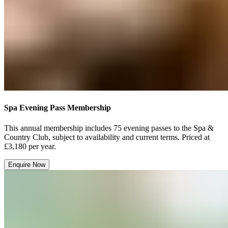
Spa Evening Pass Membership​​​​‌ ‍ ​‍​‍‌‍ ‌ ​‍‌‍‍‌‌‍‌ ‌‍‍‌‌‍ ‍​‍​‍​ ‍‍​‍​‍‌ ​ ‌‍​‌‌‍ ‍‌‍‍‌‌ ‌​‌ ‍‌​‍ ‍‌‍‍‌‌‍ ​‍​‍​‍ ​​‍​‍‌‍‍​‌ ​‍‌‍‌‌‌‍‌‍​‍​‍​ ‍‍​‍​‍‌‍‍​‌ ‌​‌ ‌​‌ ​​‌ ​ ​ ‍‍​‍ ​‍ ‌‍ ​​‍ ‌‌‍​‌‌‍ ‍‌‍‌​​‍ ‌‌ ​‍​‍ ‌‌‍‍​‌‍ ‌ ‌​‌‍‌‌‌‍ ​‌ ​ ​‍ ‌‌ ​ ‌ ‌​‌ ‌‌‌‍‌​‌‍‍‌‌‍ ​‍ ‍‌ ‌‍‌‍‌‌‌ ​‍‌‍​ ‌‍‌‌‌‍ ​​‍ ‍‌‍​‌‌ ​​‌ ​​​‍ ‌‍‍‌‌‍ ‍‌ ‌​‌‍‌‌‌‍ ‍‌ ‌​​‍ ‌‍‌‌‌‍‌​‌‍‍‌‌ ‌​​‍ ‌‍ ‌‌‍ ‌‍‌​‌‍‌‌​ ‌‌ ​​‌ ​‍‌‍‌‌‌ ​ ‌‍‌‌‌‍ ‍‌ ‌​‌‍​‌‌ ‌​‌‍‍‌‌‍ ‌‍ ‍​ ‍ ‌‍‍‌‌‍‌​​ ‌‌‍​‍​ ‍‌​ ‍‌‌‍‌​‌‍​‌​ ‍​​ ‌‍​ ‌​​‍ ‌​ ‌​​ ‌ ‌‍‌‌​ ‌‌​‍ ‌​ ‌​​ ‌‍​ ​​​ ​ ​‍ ‌​ ‍​​ ​‌​ ‌‍​ ‌ ​‍ ‌​ ​‌​ ‌‍​ ​ ‌‍​‌‌‍‌‍​ ‍​​ ​‌‌‍​‍​ ‍‌​ ​​‌‍‌‌‌‍​ ​ ‍ ‌ ‌​‌ ‍‌‌ ​​‌‍‌‌​ ‌‌‍‍​‌‍ ‌ ‌​‌‍‌‌‌‍ ​‌‌​ ‌‍‍‌‌ ‌​‌‍‌‌‌‌​​‌‍​‌‌‍‌ ‌‍‌‌​ ‍ ‌ ​​‌‍​‌‌ ‌​‌‍‍​​ ‌‌ ​​‌‍​‌‌‍‌ ‌‍‌‌‌​​‍‌ ‌‌‌‍‍‌‌‍ ​‌‍‌​‌‍‌‌‌ ​‍​‍‌‌​ ‌‌‌​​‍‌‌ ‌‍‍ ‌‍‌‌‌ ‍‌​‍‌‌​ ​ ‌​‌​​‍‌‌​ ​ ‌​‌​​‍‌‌​ ​‍​ ​‍‌‍‌‌​ ​​‌‍​‌‌‍‌‌​ ‌‌‌‍‌‍​ ​‍‌‍​ ‌‍‌‌‌‍‌‌​ ‌‌​ ‍​​‍‌‌​ ​‍​ ​‍​‍‌‌​ ‌‌‌​‌​​‍ ‍‌‍​ ‌‍ ‌‍ ‍‌ ‌​‌‍‌‌‌‍ ‍‌ ‌​​‍‌‌​ ‌‌‌​​‍‌‌ ‌‍‍ ‌‍‌‌‌ ‍‌​‍‌‌​ ​ ‌​‌​​‍‌‌​ ​ ‌​‌​​‍‌‌​ ​‍​ ​‍​ ‌​​ ‌ ‌‍​‍​ ​‍​ ‍‌‌‍​ ‌‍​‍‌‍‌‌​ ‌‍​ ‌‍‌‍‌‍​ ‌​​‍‌‌​ ​‍​ ​‍​‍‌‌​ ‌‌‌​‌​​‍ ‍‌ ‌​‌‍‍‌‌ ‌​‌‍ ​‌‍‌‌​ ‌‍​‍‌‍​‌‌ ​ ‌‍‌‌‌‌‌‌‌ ​‍‌‍ ​​ ‌‌‍‍​‌ ‌​‌ ‌​‌ ​​‌ ​ ​‍‌‌​ ​ ‌​​‌​‍‌‌​ ​‍‌​‌‍​‍‌‌​ ​‍‌​‌‍‌‍ ​​‍ ‌‌‍​‌‌‍ ‍‌‍‌​​‍ ‌‌ ​‍​‍ ‌‌‍‍​‌‍ ‌ ‌​‌‍‌‌‌‍ ​‌ ​ ​‍ ‌‌ ​ ‌ ‌​‌ ‌‌‌‍‌​‌‍‍‌‌‍ ​‍ ‍‌ ‌‍‌‍‌‌‌ ​‍‌‍​ ‌‍‌‌‌‍ ​​‍ ‍‌‍​‌‌ ​​‌ ​​​‍‌‍‌‍‍‌‌‍‌​​ ‌‌‍​‍​ ‍‌​ ‍‌‌‍‌​‌‍​‌​ ‍​​ ‌‍​ ‌​​‍ ‌​ ‌​​ ‌ ‌‍‌‌​ ‌‌​‍ ‌​ ‌​​ ‌‍​ ​​​ ​ ​‍ ‌​ ‍​​ ​‌​ ‌‍​ ‌ ​‍ ‌​ ​‌​ ‌‍​ ​ ‌‍​‌‌‍‌‍​ ‍​​ ​‌‌‍​‍​ ‍‌​ ​​‌‍‌‌‌‍​ ​‍‌‍‌ ‌​‌ ‍‌‌ ​​‌‍‌‌​ ‌‌‍‍​‌‍ ‌ ‌​‌‍‌‌‌‍ ​‌‌​ ‌‍‍‌‌ ‌​‌‍‌‌‌‌​​‌‍​‌‌‍‌ ‌‍‌‌​‍‌‍‌ ​​‌‍​‌‌ ‌​‌‍‍​​ ‌‌ ​​‌‍​‌‌‍‌ ‌‍‌‌‌​​‍‌ ‌‌‌‍‍‌‌‍ ​‌‍‌​‌‍‌‌‌ ​‍​‍‌‌​ ‌‌‌​​‍‌‌ ‌‍‍ ‌‍‌‌‌ ‍‌​‍‌‌​ ​ ‌​‌​​‍‌‌​ ​ ‌​‌​​‍‌‌​ ​‍​ ​‍‌‍‌‌​ ​​‌‍​‌‌‍‌‌​ ‌‌‌‍‌‍​ ​‍‌‍​ ‌‍‌‌‌‍‌‌​ ‌‌​ ‍​​‍‌‌​ ​‍​ ​‍​‍‌‌​ ‌‌‌​‌​​‍ ‍‌‍​ ‌‍ ‌‍ ‍‌ ‌​‌‍‌‌‌‍ ‍‌ ‌​​‍‌‌​ ‌‌‌​​‍‌‌ ‌‍‍ ‌‍‌‌‌ ‍‌​‍‌‌​ ​ ‌​‌​​‍‌‌​ ​ ‌​‌​​‍‌‌​ ​‍​ ​‍​ ‌​​ ‌ ‌‍​‍​ ​‍​ ‍‌‌‍​ ‌‍​‍‌‍‌‌​ ‌‍​ ‌‍‌‍‌‍​ ‌​​‍‌‌​ ​‍​ ​‍​‍‌‌​ ‌‌‌​‌​​‍ ‍‌ ‌​‌‍‍‌‌ ‌​‌‍ ​‌‍‌‌​‍‌‍‌ ​​‌‍‌‌‌ ​‍‌ ​ ‌ ​​‌‍‌‌‌‍​ ‌ ‌​‌‍‍‌‌ ‌‍‌‍‌‌​ ‌‌ ​​‌ ‌‌‌‍​‍‌‍ ​‌‍‍‌‌ ​ ‌‍‍​‌‍‌‌‌‍‌​​‍​‍‌ ‌
This annual membership ​​​​‌ ‍ ​‍​‍‌‍ ‌ ​‍‌‍‍‌‌‍‌ ‌‍‍‌‌‍ ‍​‍​‍​ ‍‍​‍​‍‌ ​ ‌‍​‌‌‍ ‍‌‍‍‌‌ ‌​‌ ‍‌​‍ ‍‌‍‍‌‌‍ ​‍​‍​‍ ​​‍​‍‌‍‍​‌ ​‍‌‍‌‌‌‍‌‍​‍​‍​ ‍‍​‍​‍‌‍‍​‌ ‌​‌ ‌​‌ ​​‌ ​ ​ ‍‍​‍ ​‍ ‌‍ ​​‍ ‌‌‍​‌‌‍ ‍‌‍‌​​‍ ‌‌ ​‍​‍ ‌‌‍‍​‌‍ ‌ ‌​‌‍‌‌‌‍ ​‌ ​ ​‍ ‌‌ ​ ‌ ‌​‌ ‌‌‌‍‌​‌‍‍‌‌‍ ​‍ ‍‌ ‌‍‌‍‌‌‌ ​‍‌‍​ ‌‍‌‌‌‍ ​​‍ ‍‌‍​‌‌ ​​‌ ​​​‍ ‌‍‍‌‌‍ ‍‌ ‌​‌‍‌‌‌‍ ‍‌ ‌​​‍ ‌‍‌‌‌‍‌​‌‍‍‌‌ ‌​​‍ ‌‍ ‌‌‍ ‌‍‌​‌‍‌‌​ ‌‌ ​​‌ ​‍‌‍‌‌‌ ​ ‌‍‌‌‌‍ ‍‌ ‌​‌‍​‌‌ ‌​‌‍‍‌‌‍ ‌‍ ‍​ ‍ ‌‍‍‌‌‍‌​​ ‌‌‍​‍​ ‍‌​ ‍‌‌‍‌​‌‍​‌​ ‍​​ ‌‍​ ‌​​‍ ‌​ ‌​​ ‌ ‌‍‌‌​ ‌‌​‍ ‌​ ‌​​ ‌‍​ ​​​ ​ ​‍ ‌​ ‍​​ ​‌​ ‌‍​ ‌ ​‍ ‌​ ​‌​ ‌‍​ ​ ‌‍​‌‌‍‌‍​ ‍​​ ​‌‌‍​‍​ ‍‌​ ​​‌‍‌‌‌‍​ ​ ‍ ‌ ‌​‌ ‍‌‌ ​​‌‍‌‌​ ‌‌‍‍​‌‍ ‌ ‌​‌‍‌‌‌‍ ​‌‌​ ‌‍‍‌‌ ‌​‌‍‌‌‌‌​​‌‍​‌‌‍‌ ‌‍‌‌​ ‍ ‌ ​​‌‍​‌‌ ‌​‌‍‍​​ ‌‌ ​​‌‍​‌‌‍‌ ‌‍‌‌‌​​‍‌ ‌‌‌‍‍‌‌‍ ​‌‍‌​‌‍‌‌‌ ​‍​‍‌‌​ ‌‌‌​​‍‌‌ ‌‍‍ ‌‍‌‌‌ ‍‌​‍‌‌​ ​ ‌​‌​​‍‌‌​ ​ ‌​‌​​‍‌‌​ ​‍​ ​‍​ ​‌​ ‌‍​ ​ ​ ‌ ‌‍​‌​ ​ ​ ​‌​ ‌‌​ ​‍​ ‌‌‌‍‌​​ ‌​​‍‌‌​ ​‍​ ​‍​‍‌‌​ ‌‌‌​‌​​‍ ‍‌ ​ ‌‍‌‌‌‍​ ‌ ‌​‌‍‍‌‌‍ ‌‍ ‍‌ ​ ​‍‌‌​ ‌‌‌​​‍‌‌ ‌‍‍ ‌‍‌‌‌ ‍‌​‍‌‌​ ​ ‌​‌​​‍‌‌​ ​ ‌​‌​​‍‌‌​ ​‍​ ​‍​ ​‌​ ‌​​ ‍‌​ ‌​​ ‌ ​ ‌‌‌‍‌‌​ ​ ​ ​​​ ‍‌​ ‍‌‌‍‌‍​‍‌‌​ ​‍​ ​‍​‍‌‌​ ‌‌‌​‌​​‍ ‍‌‍​‍‌‍ ‌‍‌​‌ ‍‌​‍‌‌​ ‌‌‌​​‍‌‌ ‌‍‍ ‌‍‌‌‌ ‍‌​‍‌‌​ ​ ‌​‌​​‍‌‌​ ​ ‌​‌​​‍‌‌​ ​‍​ ​‍​ ‍​‌‍‌​‌‍‌‌‌‍​‍​ ‌ ​ ​​​ ​ ​ ​‍‌‍‌‍‌‍‌‍​ ​‌​ ‍‌​‍‌‌​ ​‍​ ​‍​‍‌‌​ ‌‌‌​‌​​‍ ‍‌‍​ ‌‍‍​‌‍‍‌‌‍ ​‌‍‌​‌ ​‍‌‍‌‌‌‍ ‍​‍‌‌​ ‌‌‌​​‍‌‌ ‌‍‍ ‌‍‌‌‌ ‍‌​‍‌‌​ ​ ‌​‌​​‍‌‌​ ​ ‌​‌​​‍‌‌​ ​‍​ ​‍‌‍​‍‌‍​‌‌‍‌‌‌‍‌​​ ‍‌​ ‌​​ ‍​‌‍​‍‌‍‌​‌‍​ ​ ‌‌​ ‍​​‍‌‌​ ​‍​ ​‍​‍‌‌​ ‌‌‌​‌​​‍ ‍‌ ‌​‌‍‌‌‌ ‍​‌ ‌​​ ‌‍​‍‌‍​‌‌ ​ ‌‍‌‌‌‌‌‌‌ ​‍‌‍ ​​ ‌‌‍‍​‌ ‌​‌ ‌​‌ ​​‌ ​ ​‍‌‌​ ​ ‌​​‌​‍‌‌​ ​‍‌​‌‍​‍‌‌​ ​‍‌​‌‍‌‍ ​​‍ ‌‌‍​‌‌‍ ‍‌‍‌​​‍ ‌‌ ​‍​‍ ‌‌‍‍​‌‍ ‌ ‌​‌‍‌‌‌‍ ​‌ ​ ​‍ ‌‌ ​ ‌ ‌​‌ ‌‌‌‍‌​‌‍‍‌‌‍ ​‍ ‍‌ ‌‍‌‍‌‌‌ ​‍‌‍​ ‌‍‌‌‌‍ ​​‍ ‍‌‍​‌‌ ​​‌ ​​​‍‌‍‌‍‍‌‌‍‌​​ ‌‌‍​‍​ ‍‌​ ‍‌‌‍‌​‌‍​‌​ ‍​​ ‌‍​ ‌​​‍ ‌​ ‌​​ ‌ ‌‍‌‌​ ‌‌​‍ ‌​ ‌​​ ‌‍​ ​​​ ​ ​‍ ‌​ ‍​​ ​‌​ ‌‍​ ‌ ​‍ ‌​ ​‌​ ‌‍​ ​ ‌‍​‌‌‍‌‍​ ‍​​ ​‌‌‍​‍​ ‍‌​ ​​‌‍‌‌‌‍​ ​‍‌‍‌ ‌​‌ ‍‌‌ ​​‌‍‌‌​ ‌‌‍‍​‌‍ ‌ ‌​‌‍‌‌‌‍ ​‌‌​ ‌‍‍‌‌ ‌​‌‍‌‌‌‌​​‌‍​‌‌‍‌ ‌‍‌‌​‍‌‍‌ ​​‌‍​‌‌ ‌​‌‍‍​​ ‌‌ ​​‌‍​‌‌‍‌ ‌‍‌‌‌​​‍‌ ‌‌‌‍‍‌‌‍ ​‌‍‌​‌‍‌‌‌ ​‍​‍‌‌​ ‌‌‌​​‍‌‌ ‌‍‍ ‌‍‌‌‌ ‍‌​‍‌‌​ ​ ‌​‌​​‍‌‌​ ​ ‌​‌​​‍‌‌​ ​‍​ ​‍​ ​‌​ ‌‍​ ​ ​ ‌ ‌‍​‌​ ​ ​ ​‌​ ‌‌​ ​‍​ ‌‌‌‍‌​​ ‌​​‍‌‌​ ​‍​ ​‍​‍‌‌​ ‌‌‌​‌​​‍ ‍‌ ​ ‌‍‌‌‌‍​ ‌ ‌​‌‍‍‌‌‍ ‌‍ ‍‌ ​ ​‍‌‌​ ‌‌‌​​‍‌‌ ‌‍‍ ‌‍‌‌‌ ‍‌​‍‌‌​ ​ ‌​‌​​‍‌‌​ ​ ‌​‌​​‍‌‌​ ​‍​ ​‍​ ​‌​ ‌​​ ‍‌​ ‌​​ ‌ ​ ‌‌‌‍‌‌​ ​ ​ ​​​ ‍‌​ ‍‌‌‍‌‍​‍‌‌​ ​‍​ ​‍​‍‌‌​ ‌‌‌​‌​​‍ ‍‌‍​‍‌‍ ‌‍‌​‌ ‍‌​‍‌‌​ ‌‌‌​​‍‌‌ ‌‍‍ ‌‍‌‌‌ ‍‌​‍‌‌​ ​ ‌​‌​​‍‌‌​ ​ ‌​‌​​‍‌‌​ ​‍​ ​‍​ ‍​‌‍‌​‌‍‌‌‌‍​‍​ ‌ ​ ​​​ ​ ​ ​‍‌‍‌‍‌‍‌‍​ ​‌​ ‍‌​‍‌‌​ ​‍​ ​‍​‍‌‌​ ‌‌‌​‌​​‍ ‍‌‍​ ‌‍‍​‌‍‍‌‌‍ ​‌‍‌​‌ ​‍‌‍‌‌‌‍ ‍​‍‌‌​ ‌‌‌​​‍‌‌ ‌‍‍ ‌‍‌‌‌ ‍‌​‍‌‌​ ​ ‌​‌​​‍‌‌​ ​ ‌​‌​​‍‌‌​ ​‍​ ​‍‌‍​‍‌‍​‌‌‍‌‌‌‍‌​​ ‍‌​ ‌​​ ‍​‌‍​‍‌‍‌​‌‍​ ​ ‌‌​ ‍​​‍‌‌​ ​‍​ ​‍​‍‌‌​ ‌‌‌​‌​​‍ ‍‌ ‌​‌‍‌‌‌ ‍​‌ ‌​​‍‌‍‌ ​​‌‍‌‌‌ ​‍‌ ​ ‌ ​​‌‍‌‌‌‍​ ‌ ‌​‌‍‍‌‌ ‌‍‌‍‌‌​ ‌‌ ​​‌ ‌‌‌‍​‍‌‍ ​‌‍‍‌‌ ​ ‌‍‍​‌‍‌‌‌‍‌​​‍​‍‌ ‌includes 75 evening passes ​​​​‌ ‍ ​‍​‍‌‍ ‌ ​‍‌‍‍‌‌‍‌ ‌‍‍‌‌‍ ‍​‍​‍​ ‍‍​‍​‍‌ ​ ‌‍​‌‌‍ ‍‌‍‍‌‌ ‌​‌ ‍‌​‍ ‍‌‍‍‌‌‍ ​‍​‍​‍ ​​‍​‍‌‍‍​‌ ​‍‌‍‌‌‌‍‌‍​‍​‍​ ‍‍​‍​‍‌‍‍​‌ ‌​‌ ‌​‌ ​​‌ ​ ​ ‍‍​‍ ​‍ ‌‍ ​​‍ ‌‌‍​‌‌‍ ‍‌‍‌​​‍ ‌‌ ​‍​‍ ‌‌‍‍​‌‍ ‌ ‌​‌‍‌‌‌‍ ​‌ ​ ​‍ ‌‌ ​ ‌ ‌​‌ ‌‌‌‍‌​‌‍‍‌‌‍ ​‍ ‍‌ ‌‍‌‍‌‌‌ ​‍‌‍​ ‌‍‌‌‌‍ ​​‍ ‍‌‍​‌‌ ​​‌ ​​​‍ ‌‍‍‌‌‍ ‍‌ ‌​‌‍‌‌‌‍ ‍‌ ‌​​‍ ‌‍‌‌‌‍‌​‌‍‍‌‌ ‌​​‍ ‌‍ ‌‌‍ ‌‍‌​‌‍‌‌​ ‌‌ ​​‌ ​‍‌‍‌‌‌ ​ ‌‍‌‌‌‍ ‍‌ ‌​‌‍​‌‌ ‌​‌‍‍‌‌‍ ‌‍ ‍​ ‍ ‌‍‍‌‌‍‌​​ ‌‌‍​‍​ ‍‌​ ‍‌‌‍‌​‌‍​‌​ ‍​​ ‌‍​ ‌​​‍ ‌​ ‌​​ ‌ ‌‍‌‌​ ‌‌​‍ ‌​ ‌​​ ‌‍​ ​​​ ​ ​‍ ‌​ ‍​​ ​‌​ ‌‍​ ‌ ​‍ ‌​ ​‌​ ‌‍​ ​ ‌‍​‌‌‍‌‍​ ‍​​ ​‌‌‍​‍​ ‍‌​ ​​‌‍‌‌‌‍​ ​ ‍ ‌ ‌​‌ ‍‌‌ ​​‌‍‌‌​ ‌‌‍‍​‌‍ ‌ ‌​‌‍‌‌‌‍ ​‌‌​ ‌‍‍‌‌ ‌​‌‍‌‌‌‌​​‌‍​‌‌‍‌ ‌‍‌‌​ ‍ ‌ ​​‌‍​‌‌ ‌​‌‍‍​​ ‌‌ ​​‌‍​‌‌‍‌ ‌‍‌‌‌​​‍‌ ‌‌‌‍‍‌‌‍ ​‌‍‌​‌‍‌‌‌ ​‍​‍‌‌​ ‌‌‌​​‍‌‌ ‌‍‍ ‌‍‌‌‌ ‍‌​‍‌‌​ ​ ‌​‌​​‍‌‌​ ​ ‌​‌​​‍‌‌​ ​‍​ ​‍​ ​‌​ ‌‍​ ​ ​ ‌ ‌‍​‌​ ​ ​ ​‌​ ‌‌​ ​‍​ ‌‌‌‍‌​​ ‌​​‍‌‌​ ​‍​ ​‍​‍‌‌​ ‌‌‌​‌​​‍ ‍‌ ​ ‌‍‌‌‌‍​ ‌ ‌​‌‍‍‌‌‍ ‌‍ ‍‌ ​ ​‍‌‌​ ‌‌‌​​‍‌‌ ‌‍‍ ‌‍‌‌‌ ‍‌​‍‌‌​ ​ ‌​‌​​‍‌‌​ ​ ‌​‌​​‍‌‌​ ​‍​ ​‍​ ​‌​ ‌​​ ‍‌​ ‌​​ ‌ ​ ‌‌‌‍‌‌​ ​ ​ ​​​ ‍‌​ ‍‌‌‍‌‍​‍‌‌​ ​‍​ ​‍​‍‌‌​ ‌‌‌​‌​​‍ ‍‌‍​‍‌‍ ‌‍‌​‌ ‍‌​‍‌‌​ ‌‌‌​​‍‌‌ ‌‍‍ ‌‍‌‌‌ ‍‌​‍‌‌​ ​ ‌​‌​​‍‌‌​ ​ ‌​‌​​‍‌‌​ ​‍​ ​‍​ ​ ‌‍​ ​ ‍‌‌‍‌‍‌‍‌​‌‍​ ‌‍‌‍​ ‌‌​ ‌​​ ‌ ​ ‌‍​ ‍​​‍‌‌​ ​‍​ ​‍​‍‌‌​ ‌‌‌​‌​​‍ ‍‌‍​ ‌‍‍​‌‍‍‌‌‍ ​‌‍‌​‌ ​‍‌‍‌‌‌‍ ‍​‍‌‌​ ‌‌‌​​‍‌‌ ‌‍‍ ‌‍‌‌‌ ‍‌​‍‌‌​ ​ ‌​‌​​‍‌‌​ ​ ‌​‌​​‍‌‌​ ​‍​ ​‍‌‍‌​‌‍​ ​ ​‍​ ‌​​ ‍‌​ ‌​​ ‍‌‌‍​‍‌‍​ ​ ​​‌‍​‍​ ‌‌​‍‌‌​ ​‍​ ​‍​‍‌‌​ ‌‌‌​‌​​‍ ‍‌ ‌​‌‍‌‌‌ ‍​‌ ‌​​ ‌‍​‍‌‍​‌‌ ​ ‌‍‌‌‌‌‌‌‌ ​‍‌‍ ​​ ‌‌‍‍​‌ ‌​‌ ‌​‌ ​​‌ ​ ​‍‌‌​ ​ ‌​​‌​‍‌‌​ ​‍‌​‌‍​‍‌‌​ ​‍‌​‌‍‌‍ ​​‍ ‌‌‍​‌‌‍ ‍‌‍‌​​‍ ‌‌ ​‍​‍ ‌‌‍‍​‌‍ ‌ ‌​‌‍‌‌‌‍ ​‌ ​ ​‍ ‌‌ ​ ‌ ‌​‌ ‌‌‌‍‌​‌‍‍‌‌‍ ​‍ ‍‌ ‌‍‌‍‌‌‌ ​‍‌‍​ ‌‍‌‌‌‍ ​​‍ ‍‌‍​‌‌ ​​‌ ​​​‍‌‍‌‍‍‌‌‍‌​​ ‌‌‍​‍​ ‍‌​ ‍‌‌‍‌​‌‍​‌​ ‍​​ ‌‍​ ‌​​‍ ‌​ ‌​​ ‌ ‌‍‌‌​ ‌‌​‍ ‌​ ‌​​ ‌‍​ ​​​ ​ ​‍ ‌​ ‍​​ ​‌​ ‌‍​ ‌ ​‍ ‌​ ​‌​ ‌‍​ ​ ‌‍​‌‌‍‌‍​ ‍​​ ​‌‌‍​‍​ ‍‌​ ​​‌‍‌‌‌‍​ ​‍‌‍‌ ‌​‌ ‍‌‌ ​​‌‍‌‌​ ‌‌‍‍​‌‍ ‌ ‌​‌‍‌‌‌‍ ​‌‌​ ‌‍‍‌‌ ‌​‌‍‌‌‌‌​​‌‍​‌‌‍‌ ‌‍‌‌​‍‌‍‌ ​​‌‍​‌‌ ‌​‌‍‍​​ ‌‌ ​​‌‍​‌‌‍‌ ‌‍‌‌‌​​‍‌ ‌‌‌‍‍‌‌‍ ​‌‍‌​‌‍‌‌‌ ​‍​‍‌‌​ ‌‌‌​​‍‌‌ ‌‍‍ ‌‍‌‌‌ ‍‌​‍‌‌​ ​ ‌​‌​​‍‌‌​ ​ ‌​‌​​‍‌‌​ ​‍​ ​‍​ ​‌​ ‌‍​ ​ ​ ‌ ‌‍​‌​ ​ ​ ​‌​ ‌‌​ ​‍​ ‌‌‌‍‌​​ ‌​​‍‌‌​ ​‍​ ​‍​‍‌‌​ ‌‌‌​‌​​‍ ‍‌ ​ ‌‍‌‌‌‍​ ‌ ‌​‌‍‍‌‌‍ ‌‍ ‍‌ ​ ​‍‌‌​ ‌‌‌​​‍‌‌ ‌‍‍ ‌‍‌‌‌ ‍‌​‍‌‌​ ​ ‌​‌​​‍‌‌​ ​ ‌​‌​​‍‌‌​ ​‍​ ​‍​ ​‌​ ‌​​ ‍‌​ ‌​​ ‌ ​ ‌‌‌‍‌‌​ ​ ​ ​​​ ‍‌​ ‍‌‌‍‌‍​‍‌‌​ ​‍​ ​‍​‍‌‌​ ‌‌‌​‌​​‍ ‍‌‍​‍‌‍ ‌‍‌​‌ ‍‌​‍‌‌​ ‌‌‌​​‍‌‌ ‌‍‍ ‌‍‌‌‌ ‍‌​‍‌‌​ ​ ‌​‌​​‍‌‌​ ​ ‌​‌​​‍‌‌​ ​‍​ ​‍​ ​ ‌‍​ ​ ‍‌‌‍‌‍‌‍‌​‌‍​ ‌‍‌‍​ ‌‌​ ‌​​ ‌ ​ ‌‍​ ‍​​‍‌‌​ ​‍​ ​‍​‍‌‌​ ‌‌‌​‌​​‍ ‍‌‍​ ‌‍‍​‌‍‍‌‌‍ ​‌‍‌​‌ ​‍‌‍‌‌‌‍ ‍​‍‌‌​ ‌‌‌​​‍‌‌ ‌‍‍ ‌‍‌‌‌ ‍‌​‍‌‌​ ​ ‌​‌​​‍‌‌​ ​ ‌​‌​​‍‌‌​ ​‍​ ​‍‌‍‌​‌‍​ ​ ​‍​ ‌​​ ‍‌​ ‌​​ ‍‌‌‍​‍‌‍​ ​ ​​‌‍​‍​ ‌‌​‍‌‌​ ​‍​ ​‍​‍‌‌​ ‌‌‌​‌​​‍ ‍‌ ‌​‌‍‌‌‌ ‍​‌ ‌​​‍‌‍‌ ​​‌‍‌‌‌ ​‍‌ ​ ‌ ​​‌‍‌‌‌‍​ ‌ ‌​‌‍‍‌‌ ‌‍‌‍‌‌​ ‌‌ ​​‌ ‌‌‌‍​‍‌‍ ​‌‍‍‌‌ ​ ‌‍‍​‌‍‌‌‌‍‌​​‍​‍‌ ‌to the Spa & Country Club, subject to availability and current terms.​​​​‌ ‍ ​‍​‍‌‍ ‌ ​‍‌‍‍‌‌‍‌ ‌‍‍‌‌‍ ‍​‍​‍​ ‍‍​‍​‍‌ ​ ‌‍​‌‌‍ ‍‌‍‍‌‌ ‌​‌ ‍‌​‍ ‍‌‍‍‌‌‍ ​‍​‍​‍ ​​‍​‍‌‍‍​‌ ​‍‌‍‌‌‌‍‌‍​‍​‍​ ‍‍​‍​‍‌‍‍​‌ ‌​‌ ‌​‌ ​​‌ ​ ​ ‍‍​‍ ​‍ ‌‍ ​​‍ ‌‌‍​‌‌‍ ‍‌‍‌​​‍ ‌‌ ​‍​‍ ‌‌‍‍​‌‍ ‌ ‌​‌‍‌‌‌‍ ​‌ ​ ​‍ ‌‌ ​ ‌ ‌​‌ ‌‌‌‍‌​‌‍‍‌‌‍ ​‍ ‍‌ ‌‍‌‍‌‌‌ ​‍‌‍​ ‌‍‌‌‌‍ ​​‍ ‍‌‍​‌‌ ​​‌ ​​​‍ ‌‍‍‌‌‍ ‍‌ ‌​‌‍‌‌‌‍ ‍‌ ‌​​‍ ‌‍‌‌‌‍‌​‌‍‍‌‌ ‌​​‍ ‌‍ ‌‌‍ ‌‍‌​‌‍‌‌​ ‌‌ ​​‌ ​‍‌‍‌‌‌ ​ ‌‍‌‌‌‍ ‍‌ ‌​‌‍​‌‌ ‌​‌‍‍‌‌‍ ‌‍ ‍​ ‍ ‌‍‍‌‌‍‌​​ ‌‌‍​‍​ ‍‌​ ‍‌‌‍‌​‌‍​‌​ ‍​​ ‌‍​ ‌​​‍ ‌​ ‌​​ ‌ ‌‍‌‌​ ‌‌​‍ ‌​ ‌​​ ‌‍​ ​​​ ​ ​‍ ‌​ ‍​​ ​‌​ ‌‍​ ‌ ​‍ ‌​ ​‌​ ‌‍​ ​ ‌‍​‌‌‍‌‍​ ‍​​ ​‌‌‍​‍​ ‍‌​ ​​‌‍‌‌‌‍​ ​ ‍ ‌ ‌​‌ ‍‌‌ ​​‌‍‌‌​ ‌‌‍‍​‌‍ ‌ ‌​‌‍‌‌‌‍ ​‌‌​ ‌‍‍‌‌ ‌​‌‍‌‌‌‌​​‌‍​‌‌‍‌ ‌‍‌‌​ ‍ ‌ ​​‌‍​‌‌ ‌​‌‍‍​​ ‌‌ ​​‌‍​‌‌‍‌ ‌‍‌‌‌​​‍‌ ‌‌‌‍‍‌‌‍ ​‌‍‌​‌‍‌‌‌ ​‍​‍‌‌​ ‌‌‌​​‍‌‌ ‌‍‍ ‌‍‌‌‌ ‍‌​‍‌‌​ ​ ‌​‌​​‍‌‌​ ​ ‌​‌​​‍‌‌​ ​‍​ ​‍​ ​‌​ ‌‍​ ​ ​ ‌ ‌‍​‌​ ​ ​ ​‌​ ‌‌​ ​‍​ ‌‌‌‍‌​​ ‌​​‍‌‌​ ​‍​ ​‍​‍‌‌​ ‌‌‌​‌​​‍ ‍‌ ​ ‌‍‌‌‌‍​ ‌ ‌​‌‍‍‌‌‍ ‌‍ ‍‌ ​ ​‍‌‌​ ‌‌‌​​‍‌‌ ‌‍‍ ‌‍‌‌‌ ‍‌​‍‌‌​ ​ ‌​‌​​‍‌‌​ ​ ‌​‌​​‍‌‌​ ​‍​ ​‍​ ​‌​ ‌​​ ‍‌​ ‌​​ ‌ ​ ‌‌‌‍‌‌​ ​ ​ ​​​ ‍‌​ ‍‌‌‍‌‍​‍‌‌​ ​‍​ ​‍​‍‌‌​ ‌‌‌​‌​​‍ ‍‌‍​‍‌‍ ‌‍‌​‌ ‍‌​‍‌‌​ ‌‌‌​​‍‌‌ ‌‍‍ ‌‍‌‌‌ ‍‌​‍‌‌​ ​ ‌​‌​​‍‌‌​ ​ ‌​‌​​‍‌‌​ ​‍​ ​‍​ ​ ‌‍​ ​ ‍‌‌‍‌‍‌‍‌​‌‍​ ‌‍‌‍​ ‌‌​ ‌​​ ‌ ​ ‌‍​ ‍​​‍‌‌​ ​‍​ ​‍​‍‌‌​ ‌‌‌​‌​​‍ ‍‌‍​ ‌‍‍​‌‍‍‌‌‍ ​‌‍‌​‌ ​‍‌‍‌‌‌‍ ‍​‍‌‌​ ‌‌‌​​‍‌‌ ‌‍‍ ‌‍‌‌‌ ‍‌​‍‌‌​ ​ ‌​‌​​‍‌‌​ ​ ‌​‌​​‍‌‌​ ​‍​ ​‍‌‍‌​​ ‌‍‌‍​‌​ ‌‍​ ‌‌‌‍‌​​ ‌​​ ‍​​ ‍​‌‍‌‌‌‍​‌‌‍​‌​‍‌‌​ ​‍​ ​‍​‍‌‌​ ‌‌‌​‌​​‍ ‍‌ ‌​‌‍‌‌‌ ‍​‌ ‌​​ ‌‍​‍‌‍​‌‌ ​ ‌‍‌‌‌‌‌‌‌ ​‍‌‍ ​​ ‌‌‍‍​‌ ‌​‌ ‌​‌ ​​‌ ​ ​‍‌‌​ ​ ‌​​‌​‍‌‌​ ​‍‌​‌‍​‍‌‌​ ​‍‌​‌‍‌‍ ​​‍ ‌‌‍​‌‌‍ ‍‌‍‌​​‍ ‌‌ ​‍​‍ ‌‌‍‍​‌‍ ‌ ‌​‌‍‌‌‌‍ ​‌ ​ ​‍ ‌‌ ​ ‌ ‌​‌ ‌‌‌‍‌​‌‍‍‌‌‍ ​‍ ‍‌ ‌‍‌‍‌‌‌ ​‍‌‍​ ‌‍‌‌‌‍ ​​‍ ‍‌‍​‌‌ ​​‌ ​​​‍‌‍‌‍‍‌‌‍‌​​ ‌‌‍​‍​ ‍‌​ ‍‌‌‍‌​‌‍​‌​ ‍​​ ‌‍​ ‌​​‍ ‌​ ‌​​ ‌ ‌‍‌‌​ ‌‌​‍ ‌​ ‌​​ ‌‍​ ​​​ ​ ​‍ ‌​ ‍​​ ​‌​ ‌‍​ ‌ ​‍ ‌​ ​‌​ ‌‍​ ​ ‌‍​‌‌‍‌‍​ ‍​​ ​‌‌‍​‍​ ‍‌​ ​​‌‍‌‌‌‍​ ​‍‌‍‌ ‌​‌ ‍‌‌ ​​‌‍‌‌​ ‌‌‍‍​‌‍ ‌ ‌​‌‍‌‌‌‍ ​‌‌​ ‌‍‍‌‌ ‌​‌‍‌‌‌‌​​‌‍​‌‌‍‌ ‌‍‌‌​‍‌‍‌ ​​‌‍​‌‌ ‌​‌‍‍​​ ‌‌ ​​‌‍​‌‌‍‌ ‌‍‌‌‌​​‍‌ ‌‌‌‍‍‌‌‍ ​‌‍‌​‌‍‌‌‌ ​‍​‍‌‌​ ‌‌‌​​‍‌‌ ‌‍‍ ‌‍‌‌‌ ‍‌​‍‌‌​ ​ ‌​‌​​‍‌‌​ ​ ‌​‌​​‍‌‌​ ​‍​ ​‍​ ​‌​ ‌‍​ ​ ​ ‌ ‌‍​‌​ ​ ​ ​‌​ ‌‌​ ​‍​ ‌‌‌‍‌​​ ‌​​‍‌‌​ ​‍​ ​‍​‍‌‌​ ‌‌‌​‌​​‍ ‍‌ ​ ‌‍‌‌‌‍​ ‌ ‌​‌‍‍‌‌‍ ‌‍ ‍‌ ​ ​‍‌‌​ ‌‌‌​​‍‌‌ ‌‍‍ ‌‍‌‌‌ ‍‌​‍‌‌​ ​ ‌​‌​​‍‌‌​ ​ ‌​‌​​‍‌‌​ ​‍​ ​‍​ ​‌​ ‌​​ ‍‌​ ‌​​ ‌ ​ ‌‌‌‍‌‌​ ​ ​ ​​​ ‍‌​ ‍‌‌‍‌‍​‍‌‌​ ​‍​ ​‍​‍‌‌​ ‌‌‌​‌​​‍ ‍‌‍​‍‌‍ ‌‍‌​‌ ‍‌​‍‌‌​ ‌‌‌​​‍‌‌ ‌‍‍ ‌‍‌‌‌ ‍‌​‍‌‌​ ​ ‌​‌​​‍‌‌​ ​ ‌​‌​​‍‌‌​ ​‍​ ​‍​ ​ ‌‍​ ​ ‍‌‌‍‌‍‌‍‌​‌‍​ ‌‍‌‍​ ‌‌​ ‌​​ ‌ ​ ‌‍​ ‍​​‍‌‌​ ​‍​ ​‍​‍‌‌​ ‌‌‌​‌​​‍ ‍‌‍​ ‌‍‍​‌‍‍‌‌‍ ​‌‍‌​‌ ​‍‌‍‌‌‌‍ ‍​‍‌‌​ ‌‌‌​​‍‌‌ ‌‍‍ ‌‍‌‌‌ ‍‌​‍‌‌​ ​ ‌​‌​​‍‌‌​ ​ ‌​‌​​‍‌‌​ ​‍​ ​‍‌‍‌​​ ‌‍‌‍​‌​ ‌‍​ ‌‌‌‍‌​​ ‌​​ ‍​​ ‍​‌‍‌‌‌‍​‌‌‍​‌​‍‌‌​ ​‍​ ​‍​‍‌‌​ ‌‌‌​‌​​‍ ‍‌ ‌​‌‍‌‌‌ ‍​‌ ‌​​‍‌‍‌ ​​‌‍‌‌‌ ​‍‌ ​ ‌ ​​‌‍‌‌‌‍​ ‌ ‌​‌‍‍‌‌ ‌‍‌‍‌‌​ ‌‌ ​​‌ ‌‌‌‍​‍‌‍ ​‌‍‍‌‌ ​ ‌‍‍​‌‍‌‌‌‍‌​​‍​‍‌ Priced at £3,180 per year. ​​​​‌ ‍ ​‍​‍‌‍ ‌ ​‍‌‍‍‌‌‍‌ ‌‍‍‌‌‍ ‍​‍​‍​ ‍‍​‍​‍‌ ​ ‌‍​‌‌‍ ‍‌‍‍‌‌ ‌​‌ ‍‌​‍ ‍‌‍‍‌‌‍ ​‍​‍​‍ ​​‍​‍‌‍‍​‌ ​‍‌‍‌‌‌‍‌‍​‍​‍​ ‍‍​‍​‍‌‍‍​‌ ‌​‌ ‌​‌ ​​‌ ​ ​ ‍‍​‍ ​‍ ‌‍ ​​‍ ‌‌‍​‌‌‍ ‍‌‍‌​​‍ ‌‌ ​‍​‍ ‌‌‍‍​‌‍ ‌ ‌​‌‍‌‌‌‍ ​‌ ​ ​‍ ‌‌ ​ ‌ ‌​‌ ‌‌‌‍‌​‌‍‍‌‌‍ ​‍ ‍‌ ‌‍‌‍‌‌‌ ​‍‌‍​ ‌‍‌‌‌‍ ​​‍ ‍‌‍​‌‌ ​​‌ ​​​‍ ‌‍‍‌‌‍ ‍‌ ‌​‌‍‌‌‌‍ ‍‌ ‌​​‍ ‌‍‌‌‌‍‌​‌‍‍‌‌ ‌​​‍ ‌‍ ‌‌‍ ‌‍‌​‌‍‌‌​ ‌‌ ​​‌ ​‍‌‍‌‌‌ ​ ‌‍‌‌‌‍ ‍‌ ‌​‌‍​‌‌ ‌​‌‍‍‌‌‍ ‌‍ ‍​ ‍ ‌‍‍‌‌‍‌​​ ‌‌‍​‍​ ‍‌​ ‍‌‌‍‌​‌‍​‌​ ‍​​ ‌‍​ ‌​​‍ ‌​ ‌​​ ‌ ‌‍‌‌​ ‌‌​‍ ‌​ ‌​​ ‌‍​ ​​​ ​ ​‍ ‌​ ‍​​ ​‌​ ‌‍​ ‌ ​‍ ‌​ ​‌​ ‌‍​ ​ ‌‍​‌‌‍‌‍​ ‍​​ ​‌‌‍​‍​ ‍‌​ ​​‌‍‌‌‌‍​ ​ ‍ ‌ ‌​‌ ‍‌‌ ​​‌‍‌‌​ ‌‌‍‍​‌‍ ‌ ‌​‌‍‌‌‌‍ ​‌‌​ ‌‍‍‌‌ ‌​‌‍‌‌‌‌​​‌‍​‌‌‍‌ ‌‍‌‌​ ‍ ‌ ​​‌‍​‌‌ ‌​‌‍‍​​ ‌‌ ​​‌‍​‌‌‍‌ ‌‍‌‌‌​​‍‌ ‌‌‌‍‍‌‌‍ ​‌‍‌​‌‍‌‌‌ ​‍​‍‌‌​ ‌‌‌​​‍‌‌ ‌‍‍ ‌‍‌‌‌ ‍‌​‍‌‌​ ​ ‌​‌​​‍‌‌​ ​ ‌​‌​​‍‌‌​ ​‍​ ​‍‌‍‌‌​ ​​‌‍​‌‌‍‌‌​ ‌‌‌‍‌‍​ ​‍‌‍​ ‌‍‌‌‌‍‌‌​ ‌‌​ ‍​​‍‌‌​ ​‍​ ​‍​‍‌‌​ ‌‌‌​‌​​‍ ‍‌‍​ ‌‍ ‌‍ ‍‌ ‌​‌‍‌‌‌‍ ‍‌ ‌​​‍‌‌​ ‌‌‌​​‍‌‌ ‌‍‍ ‌‍‌‌‌ ‍‌​‍‌‌​ ​ ‌​‌​​‍‌‌​ ​ ‌​‌​​‍‌‌​ ​‍​ ​‍​ ‌​​ ‌ ‌‍​‍​ ​‍​ ‍‌‌‍​ ‌‍​‍‌‍‌‌​ ‌‍​ ‌‍‌‍‌‍​ ‌​​‍‌‌​ ​‍​ ​‍​‍‌‌​ ‌‌‌​‌​​‍ ‍‌‍‌‌‌ ‍​‌‍​ ‌‍‌‌‌ ​‍‌ ​​‌ ‌​​ ‌‍​‍‌‍​‌‌ ​ ‌‍‌‌‌‌‌‌‌ ​‍‌‍ ​​ ‌‌‍‍​‌ ‌​‌ ‌​‌ ​​‌ ​ ​‍‌‌​ ​ ‌​​‌​‍‌‌​ ​‍‌​‌‍​‍‌‌​ ​‍‌​‌‍‌‍ ​​‍ ‌‌‍​‌‌‍ ‍‌‍‌​​‍ ‌‌ ​‍​‍ ‌‌‍‍​‌‍ ‌ ‌​‌‍‌‌‌‍ ​‌ ​ ​‍ ‌‌ ​ ‌ ‌​‌ ‌‌‌‍‌​‌‍‍‌‌‍ ​‍ ‍‌ ‌‍‌‍‌‌‌ ​‍‌‍​ ‌‍‌‌‌‍ ​​‍ ‍‌‍​‌‌ ​​‌ ​​​‍‌‍‌‍‍‌‌‍‌​​ ‌‌‍​‍​ ‍‌​ ‍‌‌‍‌​‌‍​‌​ ‍​​ ‌‍​ ‌​​‍ ‌​ ‌​​ ‌ ‌‍‌‌​ ‌‌​‍ ‌​ ‌​​ ‌‍​ ​​​ ​ ​‍ ‌​ ‍​​ ​‌​ ‌‍​ ‌ ​‍ ‌​ ​‌​ ‌‍​ ​ ‌‍​‌‌‍‌‍​ ‍​​ ​‌‌‍​‍​ ‍‌​ ​​‌‍‌‌‌‍​ ​‍‌‍‌ ‌​‌ ‍‌‌ ​​‌‍‌‌​ ‌‌‍‍​‌‍ ‌ ‌​‌‍‌‌‌‍ ​‌‌​ ‌‍‍‌‌ ‌​‌‍‌‌‌‌​​‌‍​‌‌‍‌ ‌‍‌‌​‍‌‍‌ ​​‌‍​‌‌ ‌​‌‍‍​​ ‌‌ ​​‌‍​‌‌‍‌ ‌‍‌‌‌​​‍‌ ‌‌‌‍‍‌‌‍ ​‌‍‌​‌‍‌‌‌ ​‍​‍‌‌​ ‌‌‌​​‍‌‌ ‌‍‍ ‌‍‌‌‌ ‍‌​‍‌‌​ ​ ‌​‌​​‍‌‌​ ​ ‌​‌​​‍‌‌​ ​‍​ ​‍‌‍‌‌​ ​​‌‍​‌‌‍‌‌​ ‌‌‌‍‌‍​ ​‍‌‍​ ‌‍‌‌‌‍‌‌​ ‌‌​ ‍​​‍‌‌​ ​‍​ ​‍​‍‌‌​ ‌‌‌​‌​​‍ ‍‌‍​ ‌‍ ‌‍ ‍‌ ‌​‌‍‌‌‌‍ ‍‌ ‌​​‍‌‌​ ‌‌‌​​‍‌‌ ‌‍‍ ‌‍‌‌‌ ‍‌​‍‌‌​ ​ ‌​‌​​‍‌‌​ ​ ‌​‌​​‍‌‌​ ​‍​ ​‍​ ‌​​ ‌ ‌‍​‍​ ​‍​ ‍‌‌‍​ ‌‍​‍‌‍‌‌​ ‌‍​ ‌‍‌‍‌‍​ ‌​​‍‌‌​ ​‍​ ​‍​‍‌‌​ ‌‌‌​‌​​‍ ‍‌‍‌‌‌ ‍​‌‍​ ‌‍‌‌‌ ​‍‌ ​​‌ ‌​​‍‌‍‌ ​​‌‍‌‌‌ ​‍‌ ​ ‌ ​​‌‍‌‌‌‍
Enquire Now​​​​‌ ‍ ​‍​‍‌‍ ‌ ​‍‌‍‍‌‌‍‌ ‌‍‍‌‌‍ ‍​‍​‍​ ‍‍​‍​‍‌ ​ ‌‍​‌‌‍ ‍‌‍‍‌‌ ‌​‌ ‍‌​‍ ‍‌‍‍‌‌‍ ​‍​‍​‍ ​​‍​‍‌‍‍​‌ ​‍‌‍‌‌‌‍‌‍​‍​‍​ ‍‍​‍​‍‌‍‍​‌ ‌​‌ ‌​‌ ​​‌ ​ ​ ‍‍​‍ ​‍ ‌‍ ​​‍ ‌‌‍​‌‌‍ ‍‌‍‌​​‍ ‌‌ ​‍​‍ ‌‌‍‍​‌‍ ‌ ‌​‌‍‌‌‌‍ ​‌ ​ ​‍ ‌‌ ​ ‌ ‌​‌ ‌‌‌‍‌​‌‍‍‌‌‍ ​‍ ‍‌ ‌‍‌‍‌‌‌ ​‍‌‍​ ‌‍‌‌‌‍ ​​‍ ‍‌‍​‌‌ ​​‌ ​​​‍ ‌‍‍‌‌‍ ‍‌ ‌​‌‍‌‌‌‍ ‍‌ ‌​​‍ ‌‍‌‌‌‍‌​‌‍‍‌‌ ‌​​‍ ‌‍ ‌‌‍ ‌‍‌​‌‍‌‌​ ‌‌ ​​‌ ​‍‌‍‌‌‌ ​ ‌‍‌‌‌‍ ‍‌ ‌​‌‍​‌‌ ‌​‌‍‍‌‌‍ ‌‍ ‍​ ‍ ‌‍‍‌‌‍‌​​ ‌‌‍​‍​ ‍‌​ ‍‌‌‍‌​‌‍​‌​ ‍​​ ‌‍​ ‌​​‍ ‌​ ‌​​ ‌ ‌‍‌‌​ ‌‌​‍ ‌​ ‌​​ ‌‍​ ​​​ ​ ​‍ ‌​ ‍​​ ​‌​ ‌‍​ ‌ ​‍ ‌​ ​‌​ ‌‍​ ​ ‌‍​‌‌‍‌‍​ ‍​​ ​‌‌‍​‍​ ‍‌​ ​​‌‍‌‌‌‍​ ​ ‍ ‌ ‌​‌ ‍‌‌ ​​‌‍‌‌​ ‌‌‍‍​‌‍ ‌ ‌​‌‍‌‌‌‍ ​‌‌​ ‌‍‍‌‌ ‌​‌‍‌‌‌‌​​‌‍​‌‌‍‌ ‌‍‌‌​ ‍ ‌ ​​‌‍​‌‌ ‌​‌‍‍​​ ‌‌ ​​‌‍​‌‌‍‌ ‌‍‌‌‌​​‍‌ ‌‌‌‍‍‌‌‍ ​‌‍‌​‌‍‌‌‌ ​‍​‍‌‌​ ‌‌‌​​‍‌‌ ‌‍‍ ‌‍‌‌‌ ‍‌​‍‌‌​ ​ ‌​‌​​‍‌‌​ ​ ‌​‌​​‍‌‌​ ​‍​ ​‍‌‍‌‌​ ​​‌‍​‌‌‍‌‌​ ‌‌‌‍‌‍​ ​‍‌‍​ ‌‍‌‌‌‍‌‌​ ‌‌​ ‍​​‍‌‌​ ​‍​ ​‍​‍‌‌​ ‌‌‌​‌​​‍ ‍‌‍​ ‌‍ ‌‍ ‍‌ ‌​‌‍‌‌‌‍ ‍‌ ‌​​‍‌‌​ ‌‌‌​​‍‌‌ ‌‍‍ ‌‍‌‌‌ ‍‌​‍‌‌​ ​ ‌​‌​​‍‌‌​ ​ ‌​‌​​‍‌‌​ ​‍​ ​‍​ ‌​​ ‌ ‌‍​‍​ ​‍​ ‍‌‌‍​ ‌‍​‍‌‍‌‌​ ‌‍​ ‌‍‌‍‌‍​ ‌​​‍‌‌​ ​‍​ ​‍​‍‌‌​ ‌‌‌​‌​​‍ ‍‌ ​​‌ ​‍‌‍‍‌‌‍ ‌‌‍​‌‌ ​‍‌ ‍‌‌​​ ‌ ‌​‌‍​‌​‍ ‍‌‍ ​‌‍​‌‌‍​‍‌‍‌‌‌‍ ​​ ‌‍​‍‌‍​‌‌ ​ ‌‍‌‌‌‌‌‌‌ ​‍‌‍ ​​ ‌‌‍‍​‌ ‌​‌ ‌​‌ ​​‌ ​ ​‍‌‌​ ​ ‌​​‌​‍‌‌​ ​‍‌​‌‍​‍‌‌​ ​‍‌​‌‍‌‍ ​​‍ ‌‌‍​‌‌‍ ‍‌‍‌​​‍ ‌‌ ​‍​‍ ‌‌‍‍​‌‍ ‌ ‌​‌‍‌‌‌‍ ​‌ ​ ​‍ ‌‌ ​ ‌ ‌​‌ ‌‌‌‍‌​‌‍‍‌‌‍ ​‍ ‍‌ ‌‍‌‍‌‌‌ ​‍‌‍​ ‌‍‌‌‌‍ ​​‍ ‍‌‍​‌‌ ​​‌ ​​​‍‌‍‌‍‍‌‌‍‌​​ ‌‌‍​‍​ ‍‌​ ‍‌‌‍‌​‌‍​‌​ ‍​​ ‌‍​ ‌​​‍ ‌​ ‌​​ ‌ ‌‍‌‌​ ‌‌​‍ ‌​ ‌​​ ‌‍​ ​​​ ​ ​‍ ‌​ ‍​​ ​‌​ ‌‍​ ‌ ​‍ ‌​ ​‌​ ‌‍​ ​ ‌‍​‌‌‍‌‍​ ‍​​ ​‌‌‍​‍​ ‍‌​ ​​‌‍‌‌‌‍​ ​‍‌‍‌ ‌​‌ ‍‌‌ ​​‌‍‌‌​ ‌‌‍‍​‌‍ ‌ ‌​‌‍‌‌‌‍ ​‌‌​ ‌‍‍‌‌ ‌​‌‍‌‌‌‌​​‌‍​‌‌‍‌ ‌‍‌‌​‍‌‍‌ ​​‌‍​‌‌ ‌​‌‍‍​​ ‌‌ ​​‌‍​‌‌‍‌ ‌‍‌‌‌​​‍‌ ‌‌‌‍‍‌‌‍ ​‌‍‌​‌‍‌‌‌ ​‍​‍‌‌​ ‌‌‌​​‍‌‌ ‌‍‍ ‌‍‌‌‌ ‍‌​‍‌‌​ ​ ‌​‌​​‍‌‌​ ​ ‌​‌​​‍‌‌​ ​‍​ ​‍‌‍‌‌​ ​​‌‍​‌‌‍‌‌​ ‌‌‌‍‌‍​ ​‍‌‍​ ‌‍‌‌‌‍‌‌​ ‌‌​ ‍​​‍‌‌​ ​‍​ ​‍​‍‌‌​ ‌‌‌​‌​​‍ ‍‌‍​ ‌‍ ‌‍ ‍‌ ‌​‌‍‌‌‌‍ ‍‌ ‌​​‍‌‌​ ‌‌‌​​‍‌‌ ‌‍‍ ‌‍‌‌‌ ‍‌​‍‌‌​ ​ ‌​‌​​‍‌‌​ ​ ‌​‌​​‍‌‌​ ​‍​ ​‍​ ‌​​ ‌ ‌‍​‍​ ​‍​ ‍‌‌‍​ ‌‍​‍‌‍‌‌​ ‌‍​ ‌‍‌‍‌‍​ ‌​​‍‌‌​ ​‍​ ​‍​‍‌‌​ ‌‌‌​‌​​‍ ‍‌ ​​‌ ​‍‌‍‍‌‌‍ ‌‌‍​‌‌ ​‍‌ ‍‌‌​​ ‌ ‌​‌‍​‌​‍ ‍‌‍ ​‌‍​‌‌‍​‍‌‍‌‌‌‍ ​​‍‌‍‌ ​​‌‍‌‌‌ ​‍‌ ​ ‌ ​​‌‍‌‌‌‍​ ‌ ‌​‌‍‍‌‌ ‌‍‌‍‌‌​ ‌‌ ​​‌ ‌‌‌‍​‍‌‍ ​‌‍‍‌‌ ​ ‌‍‍​‌‍‌‌‌‍‌​​‍​‍‌ ‌