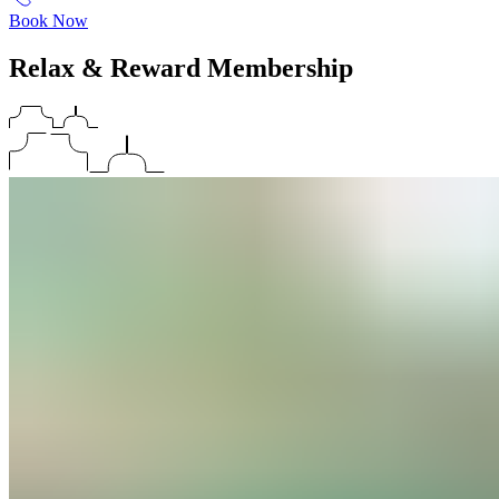
Book Now
Relax & Reward Membership​​​​‌ ‍ ​‍​‍‌‍ ‌ ​‍‌‍‍‌‌‍‌ ‌‍‍‌‌‍ ‍​‍​‍​ ‍‍​‍​‍‌ ​ ‌‍​‌‌‍ ‍‌‍‍‌‌ ‌​‌ ‍‌​‍ ‍‌‍‍‌‌‍ ​‍​‍​‍ ​​‍​‍‌‍‍​‌ ​‍‌‍‌‌‌‍‌‍​‍​‍​ ‍‍​‍​‍‌‍‍​‌ ‌​‌ ‌​‌ ​​‌ ​ ​ ‍‍​‍ ​‍ ‌‍ ​​‍ ‌‌‍​‌‌‍ ‍‌‍‌​​‍ ‌‌ ​‍​‍ ‌‌‍‍​‌‍ ‌ ‌​‌‍‌‌‌‍ ​‌ ​ ​‍ ‌‌ ​ ‌ ‌​‌ ‌‌‌‍‌​‌‍‍‌‌‍ ​‍ ‍‌ ‌‍‌‍‌‌‌ ​‍‌‍​ ‌‍‌‌‌‍ ​​‍ ‍‌‍​‌‌ ​​‌ ​​​‍ ‌‍‍‌‌‍ ‍‌ ‌​‌‍‌‌‌‍ ‍‌ ‌​​‍ ‌‍‌‌‌‍‌​‌‍‍‌‌ ‌​​‍ ‌‍ ‌‌‍ ‌‍‌​‌‍‌‌​ ‌‌ ​​‌ ​‍‌‍‌‌‌ ​ ‌‍‌‌‌‍ ‍‌ ‌​‌‍​‌‌ ‌​‌‍‍‌‌‍ ‌‍ ‍​ ‍ ‌‍‍‌‌‍‌​​ ‌‌‍​‍​ ‍‌​ ‍‌‌‍‌​‌‍​‌​ ‍​​ ‌‍​ ‌​​‍ ‌​ ‌​​ ‌ ‌‍‌‌​ ‌‌​‍ ‌​ ‌​​ ‌‍​ ​​​ ​ ​‍ ‌​ ‍​​ ​‌​ ‌‍​ ‌ ​‍ ‌​ ​‌​ ‌‍​ ​ ‌‍​‌‌‍‌‍​ ‍​​ ​‌‌‍​‍​ ‍‌​ ​​‌‍‌‌‌‍​ ​ ‍ ‌ ‌​‌ ‍‌‌ ​​‌‍‌‌​ ‌‌‍‍​‌‍ ‌ ‌​‌‍‌‌‌‍ ​‌‌​ ‌‍‍‌‌ ‌​‌‍‌‌‌‌​​‌‍​‌‌‍‌ ‌‍‌‌​ ‍ ‌ ​​‌‍​‌‌ ‌​‌‍‍​​ ‌‌ ​​‌‍​‌‌‍‌ ‌‍‌‌‌​​‍‌ ‌‌‌‍‍‌‌‍ ​‌‍‌​‌‍‌‌‌ ​‍​‍‌‌​ ‌‌‌​​‍‌‌ ‌‍‍ ‌‍‌‌‌ ‍‌​‍‌‌​ ​ ‌​‌​​‍‌‌​ ​ ‌​‌​​‍‌‌​ ​‍​ ​‍​ ‌ ‌‍‌‌​ ‌‍​ ​ ‌‍‌​‌‍​‍‌‍​ ​ ​‍​ ​ ‌‍​ ​ ​​​ ‍‌​‍‌‌​ ​‍​ ​‍​‍‌‌​ ‌‌‌​‌​​‍ ‍‌‍‍​‌‍‌‌‌‍​‌‌‍‌​‌‍‍‌‌‍ ‍‌‍‌ ​ ‌‍​‍‌‍​‌‌ ​ ‌‍‌‌‌‌‌‌‌ ​‍‌‍ ​​ ‌‌‍‍​‌ ‌​‌ ‌​‌ ​​‌ ​ ​‍‌‌​ ​ ‌​​‌​‍‌‌​ ​‍‌​‌‍​‍‌‌​ ​‍‌​‌‍‌‍ ​​‍ ‌‌‍​‌‌‍ ‍‌‍‌​​‍ ‌‌ ​‍​‍ ‌‌‍‍​‌‍ ‌ ‌​‌‍‌‌‌‍ ​‌ ​ ​‍ ‌‌ ​ ‌ ‌​‌ ‌‌‌‍‌​‌‍‍‌‌‍ ​‍ ‍‌ ‌‍‌‍‌‌‌ ​‍‌‍​ ‌‍‌‌‌‍ ​​‍ ‍‌‍​‌‌ ​​‌ ​​​‍‌‍‌‍‍‌‌‍‌​​ ‌‌‍​‍​ ‍‌​ ‍‌‌‍‌​‌‍​‌​ ‍​​ ‌‍​ ‌​​‍ ‌​ ‌​​ ‌ ‌‍‌‌​ ‌‌​‍ ‌​ ‌​​ ‌‍​ ​​​ ​ ​‍ ‌​ ‍​​ ​‌​ ‌‍​ ‌ ​‍ ‌​ ​‌​ ‌‍​ ​ ‌‍​‌‌‍‌‍​ ‍​​ ​‌‌‍​‍​ ‍‌​ ​​‌‍‌‌‌‍​ ​‍‌‍‌ ‌​‌ ‍‌‌ ​​‌‍‌‌​ ‌‌‍‍​‌‍ ‌ ‌​‌‍‌‌‌‍ ​‌‌​ ‌‍‍‌‌ ‌​‌‍‌‌‌‌​​‌‍​‌‌‍‌ ‌‍‌‌​‍‌‍‌ ​​‌‍​‌‌ ‌​‌‍‍​​ ‌‌ ​​‌‍​‌‌‍‌ ‌‍‌‌‌​​‍‌ ‌‌‌‍‍‌‌‍ ​‌‍‌​‌‍‌‌‌ ​‍​‍‌‌​ ‌‌‌​​‍‌‌ ‌‍‍ ‌‍‌‌‌ ‍‌​‍‌‌​ ​ ‌​‌​​‍‌‌​ ​ ‌​‌​​‍‌‌​ ​‍​ ​‍​ ‌ ‌‍‌‌​ ‌‍​ ​ ‌‍‌​‌‍​‍‌‍​ ​ ​‍​ ​ ‌‍​ ​ ​​​ ‍‌​‍‌‌​ ​‍​ ​‍​‍‌‌​ ‌‌‌​‌​​‍ ‍‌‍‍​‌‍‌‌‌‍​‌‌‍‌​‌‍‍‌‌‍ ‍‌‍‌ ​‍‌‍‌ ​​‌‍‌‌‌ ​‍‌ ​ ‌ ​​‌‍‌‌‌‍​ ‌ ‌​‌‍‍‌‌ ‌‍‌‍‌‌​ ‌‌ ​​‌ ‌‌‌‍​‍‌‍ ​‌‍‍‌‌ ​ ‌‍‍​‌‍‌‌‌‍‌​​‍​‍‌ ‌