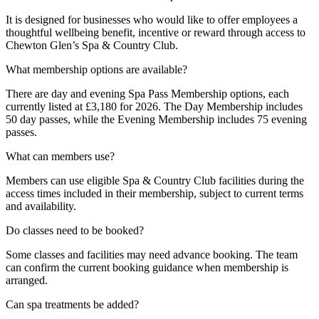
It is designed for businesses who would like to offer employees a
thoughtful wellbeing benefit, incentive or reward through access to
Chewton Glen’s Spa & Country Club.​​​​‌ ‍ ​‍​‍‌‍ ‌ ​‍‌‍‍‌‌‍‌ ‌‍‍‌‌‍ ‍​‍​‍​ ‍‍​‍​‍‌ ​ ‌‍​‌‌‍ ‍‌‍‍‌‌ ‌​‌ ‍‌​‍ ‍‌‍‍‌‌‍ ​‍​‍​‍ ​​‍​‍‌‍‍​‌ ​‍‌‍‌‌‌‍‌‍​‍​‍​ ‍‍​‍​‍‌‍‍​‌ ‌​‌ ‌​‌ ​​‌ ​ ​ ‍‍​‍ ​‍ ‌‍ ​​‍ ‌‌‍​‌‌‍ ‍‌‍‌​​‍ ‌‌ ​‍​‍ ‌‌‍‍​‌‍ ‌ ‌​‌‍‌‌‌‍ ​‌ ​ ​‍ ‌‌ ​ ‌ ‌​‌ ‌‌‌‍‌​‌‍‍‌‌‍ ​‍ ‍‌ ‌‍‌‍‌‌‌ ​‍‌‍​ ‌‍‌‌‌‍ ​​‍ ‍‌‍​‌‌ ​​‌ ​​​‍ ‌‍‍‌‌‍ ‍‌ ‌​‌‍‌‌‌‍ ‍‌ ‌​​‍ ‌‍‌‌‌‍‌​‌‍‍‌‌ ‌​​‍ ‌‍ ‌‌‍ ‌‍‌​‌‍‌‌​ ‌‌ ​​‌ ​‍‌‍‌‌‌ ​ ‌‍‌‌‌‍ ‍‌ ‌​‌‍​‌‌ ‌​‌‍‍‌‌‍ ‌‍ ‍​ ‍ ‌‍‍‌‌‍‌​​ ‌‌‍​‍‌‍​ ‌‍​ ​ ‍‌​ ​‌​ ​ ​ ‌‌​ ‌​​‍ ‌​ ‌‌​ ‌‌‌‍​‌‌‍‌​​‍ ‌​ ‌​‌‍​‌​ ‌‍​ ‌​​‍ ‌​ ‍​​ ​ ​ ​‍​ ‌‍​‍ ‌​ ‌ ​ ‍‌‌‍‌‌​ ​​‌‍‌‍​ ‍​​ ​​​ ‍​​ ​‌​ ​ ​ ‍​‌‍​‌​ ‍ ‌ ‌​‌ ‍‌‌ ​​‌‍‌‌​ ‌‌‍‍​‌‍ ‌ ‌​‌‍‌‌‌‍ ​‌​‌‍‌‍​‌‌ ​‌​ ‍ ‌ ​​‌‍​‌‌ ‌​‌‍‍​​ ‌‌‍​‌‌‍ ‍‌ ​ ‌ ‌ ‌‍‌‌‌ ​‍​‍‌‌​ ‌‌‌​​‍‌‌ ‌‍‍ ‌‍‌‌‌ ‍‌​‍‌‌​ ​ ‌​‌​​‍‌‌​ ​ ‌​‌​​‍‌‌​ ​‍​ ​‍​ ‌ ​ ‌‌‌‍‌​​ ​‍‌‍‌​​ ‍‌‌‍‌‌​ ​‍​ ‌‍​ ‌ ‌‍‌‍​ ‌‍​‍‌‌​ ​‍​ ​‍​‍‌‌​ ‌‌‌​‌​​‍ ‍‌‍​ ‌‍‍​‌‍‍‌‌‍ ​‌‍‌​‌ ​‍‌‍‌‌‌‍ ‍​‍‌‌​ ‌‌‌​​‍‌‌ ‌‍‍ ‌‍‌‌‌ ‍‌​‍‌‌​ ​ ‌​‌​​‍‌‌​ ​ ‌​‌​​‍‌‌​ ​‍​ ​‍​ ​​‌‍​‍​ ‍​‌‍‌​​ ​​​ ‌‍​ ‌ ‌‍​ ​ ‌​‌‍​‌‌‍​‌​ ‌​​‍‌‌​ ​‍​ ​‍​‍‌‌​ ‌‌‌​‌​​‍ ‍‌ ‌​‌‍‌‌‌ ‍​‌ ‌​​ ‌‍​‍‌‍​‌‌ ​ ‌‍‌‌‌‌‌‌‌ ​‍‌‍ ​​ ‌‌‍‍​‌ ‌​‌ ‌​‌ ​​‌ ​ ​‍‌‌​ ​ ‌​​‌​‍‌‌​ ​‍‌​‌‍​‍‌‌​ ​‍‌​‌‍‌‍ ​​‍ ‌‌‍​‌‌‍ ‍‌‍‌​​‍ ‌‌ ​‍​‍ ‌‌‍‍​‌‍ ‌ ‌​‌‍‌‌‌‍ ​‌ ​ ​‍ ‌‌ ​ ‌ ‌​‌ ‌‌‌‍‌​‌‍‍‌‌‍ ​‍ ‍‌ ‌‍‌‍‌‌‌ ​‍‌‍​ ‌‍‌‌‌‍ ​​‍ ‍‌‍​‌‌ ​​‌ ​​​‍‌‍‌‍‍‌‌‍‌​​ ‌‌‍​‍‌‍​ ‌‍​ ​ ‍‌​ ​‌​ ​ ​ ‌‌​ ‌​​‍ ‌​ ‌‌​ ‌‌‌‍​‌‌‍‌​​‍ ‌​ ‌​‌‍​‌​ ‌‍​ ‌​​‍ ‌​ ‍​​ ​ ​ ​‍​ ‌‍​‍ ‌​ ‌ ​ ‍‌‌‍‌‌​ ​​‌‍‌‍​ ‍​​ ​​​ ‍​​ ​‌​ ​ ​ ‍​‌‍​‌​‍‌‍‌ ‌​‌ ‍‌‌ ​​‌‍‌‌​ ‌‌‍‍​‌‍ ‌ ‌​‌‍‌‌‌‍ ​‌​‌‍‌‍​‌‌ ​‌​‍‌‍‌ ​​‌‍​‌‌ ‌​‌‍‍​​ ‌‌‍​‌‌‍ ‍‌ ​ ‌ ‌ ‌‍‌‌‌ ​‍​‍‌‌​ ‌‌‌​​‍‌‌ ‌‍‍ ‌‍‌‌‌ ‍‌​‍‌‌​ ​ ‌​‌​​‍‌‌​ ​ ‌​‌​​‍‌‌​ ​‍​ ​‍​ ‌ ​ ‌‌‌‍‌​​ ​‍‌‍‌​​ ‍‌‌‍‌‌​ ​‍​ ‌‍​ ‌ ‌‍‌‍​ ‌‍​‍‌‌​ ​‍​ ​‍​‍‌‌​ ‌‌‌​‌​​‍ ‍‌‍​ ‌‍‍​‌‍‍‌‌‍ ​‌‍‌​‌ ​‍‌‍‌‌‌‍ ‍​‍‌‌​ ‌‌‌​​‍‌‌ ‌‍‍ ‌‍‌‌‌ ‍‌​‍‌‌​ ​ ‌​‌​​‍‌‌​ ​ ‌​‌​​‍‌‌​ ​‍​ ​‍​ ​​‌‍​‍​ ‍​‌‍‌​​ ​​​ ‌‍​ ‌ ‌‍​ ​ ‌​‌‍​‌‌‍​‌​ ‌​​‍‌‌​ ​‍​ ​‍​‍‌‌​ ‌‌‌​‌​​‍ ‍‌ ‌​‌‍‌‌‌ ‍​‌ ‌​​‍‌‍‌ ​​‌‍‌‌‌ ​‍‌ ​ ‌ ​​‌‍‌‌‌‍​ ‌ ‌​‌‍‍‌‌ ‌‍‌‍‌‌​ ‌‌ ​​‌ ‌‌‌‍​‍‌‍ ​‌‍‍‌‌ ​ ‌‍‍​‌‍‌‌‌‍‌​​‍​‍‌ ‌
What membership options are available?​​​​‌ ‍ ​‍​‍‌‍ ‌ ​‍‌‍‍‌‌‍‌ ‌‍‍‌‌‍ ‍​‍​‍​ ‍‍​‍​‍‌ ​ ‌‍​‌‌‍ ‍‌‍‍‌‌ ‌​‌ ‍‌​‍ ‍‌‍‍‌‌‍ ​‍​‍​‍ ​​‍​‍‌‍‍​‌ ​‍‌‍‌‌‌‍‌‍​‍​‍​ ‍‍​‍​‍‌‍‍​‌ ‌​‌ ‌​‌ ​​‌ ​ ​ ‍‍​‍ ​‍ ‌‍ ​​‍ ‌‌‍​‌‌‍ ‍‌‍‌​​‍ ‌‌ ​‍​‍ ‌‌‍‍​‌‍ ‌ ‌​‌‍‌‌‌‍ ​‌ ​ ​‍ ‌‌ ​ ‌ ‌​‌ ‌‌‌‍‌​‌‍‍‌‌‍ ​‍ ‍‌ ‌‍‌‍‌‌‌ ​‍‌‍​ ‌‍‌‌‌‍ ​​‍ ‍‌‍​‌‌ ​​‌ ​​​‍ ‌‍‍‌‌‍ ‍‌ ‌​‌‍‌‌‌‍ ‍‌ ‌​​‍ ‌‍‌‌‌‍‌​‌‍‍‌‌ ‌​​‍ ‌‍ ‌‌‍ ‌‍‌​‌‍‌‌​ ‌‌ ​​‌ ​‍‌‍‌‌‌ ​ ‌‍‌‌‌‍ ‍‌ ‌​‌‍​‌‌ ‌​‌‍‍‌‌‍ ‌‍ ‍​ ‍ ‌‍‍‌‌‍‌​​ ‌​ ​‍‌‍​ ‌‍​‍‌‍​ ​ ‌‍‌‍‌‌​ ​‌​ ‌‌​‍ ‌‌‍‌​​ ‍‌​ ‌ ​ ​‌​‍ ‌​ ‌​‌‍​ ‌‍‌‌​ ‍‌​‍ ‌​ ‍​​ ​​​ ​​‌‍​ ​‍ ‌​ ‍‌​ ‌‌‌‍​‍‌‍‌‍‌‍​ ‌‍‌‍​ ‌‍​ ‍‌‌‍‌​​ ‍‌​ ‍​‌‍​‍​ ‍ ‌ ‌​‌ ‍‌‌ ​​‌‍‌‌​ ‌‌‍‍​‌‍ ‌ ‌​‌‍‌‌‌‍ ​‌​‌‍‌‍​‌‌ ​‌​ ‍ ‌ ​​‌‍​‌‌ ‌​‌‍‍​​ ‌‌ ​‌‌ ‌‌‌‍‌‌‌ ​ ‌ ‌​‌‍‍‌‌‍ ‌‍ ‍​ ‌‍​‍‌‍​‌‌ ​ ‌‍‌‌‌‌‌‌‌ ​‍‌‍ ​​ ‌‌‍‍​‌ ‌​‌ ‌​‌ ​​‌ ​ ​‍‌‌​ ​ ‌​​‌​‍‌‌​ ​‍‌​‌‍​‍‌‌​ ​‍‌​‌‍‌‍ ​​‍ ‌‌‍​‌‌‍ ‍‌‍‌​​‍ ‌‌ ​‍​‍ ‌‌‍‍​‌‍ ‌ ‌​‌‍‌‌‌‍ ​‌ ​ ​‍ ‌‌ ​ ‌ ‌​‌ ‌‌‌‍‌​‌‍‍‌‌‍ ​‍ ‍‌ ‌‍‌‍‌‌‌ ​‍‌‍​ ‌‍‌‌‌‍ ​​‍ ‍‌‍​‌‌ ​​‌ ​​​‍‌‍‌‍‍‌‌‍‌​​ ‌​ ​‍‌‍​ ‌‍​‍‌‍​ ​ ‌‍‌‍‌‌​ ​‌​ ‌‌​‍ ‌‌‍‌​​ ‍‌​ ‌ ​ ​‌​‍ ‌​ ‌​‌‍​ ‌‍‌‌​ ‍‌​‍ ‌​ ‍​​ ​​​ ​​‌‍​ ​‍ ‌​ ‍‌​ ‌‌‌‍​‍‌‍‌‍‌‍​ ‌‍‌‍​ ‌‍​ ‍‌‌‍‌​​ ‍‌​ ‍​‌‍​‍​‍‌‍‌ ‌​‌ ‍‌‌ ​​‌‍‌‌​ ‌‌‍‍​‌‍ ‌ ‌​‌‍‌‌‌‍ ​‌​‌‍‌‍​‌‌ ​‌​‍‌‍‌ ​​‌‍​‌‌ ‌​‌‍‍​​ ‌‌ ​‌‌ ‌‌‌‍‌‌‌ ​ ‌ ‌​‌‍‍‌‌‍ ‌‍ ‍​‍‌‍‌ ​​‌‍‌‌‌ ​‍‌ ​ ‌ ​​‌‍‌‌‌‍​ ‌ ‌​‌‍‍‌‌ ‌‍‌‍‌‌​ ‌‌ ​​‌ ‌‌‌‍​‍‌‍ ​‌‍‍‌‌ ​ ‌‍‍​‌‍‌‌‌‍‌​​‍​‍‌ ‌
There are day and evening Spa Pass Membership options, each
currently listed at £3,180 for 2026. The Day Membership includes
50 day passes, while the Evening Membership includes 75 evening
passes. ​​​​‌ ‍ ​‍​‍‌‍ ‌ ​‍‌‍‍‌‌‍‌ ‌‍‍‌‌‍ ‍​‍​‍​ ‍‍​‍​‍‌ ​ ‌‍​‌‌‍ ‍‌‍‍‌‌ ‌​‌ ‍‌​‍ ‍‌‍‍‌‌‍ ​‍​‍​‍ ​​‍​‍‌‍‍​‌ ​‍‌‍‌‌‌‍‌‍​‍​‍​ ‍‍​‍​‍‌‍‍​‌ ‌​‌ ‌​‌ ​​‌ ​ ​ ‍‍​‍ ​‍ ‌‍ ​​‍ ‌‌‍​‌‌‍ ‍‌‍‌​​‍ ‌‌ ​‍​‍ ‌‌‍‍​‌‍ ‌ ‌​‌‍‌‌‌‍ ​‌ ​ ​‍ ‌‌ ​ ‌ ‌​‌ ‌‌‌‍‌​‌‍‍‌‌‍ ​‍ ‍‌ ‌‍‌‍‌‌‌ ​‍‌‍​ ‌‍‌‌‌‍ ​​‍ ‍‌‍​‌‌ ​​‌ ​​​‍ ‌‍‍‌‌‍ ‍‌ ‌​‌‍‌‌‌‍ ‍‌ ‌​​‍ ‌‍‌‌‌‍‌​‌‍‍‌‌ ‌​​‍ ‌‍ ‌‌‍ ‌‍‌​‌‍‌‌​ ‌‌ ​​‌ ​‍‌‍‌‌‌ ​ ‌‍‌‌‌‍ ‍‌ ‌​‌‍​‌‌ ‌​‌‍‍‌‌‍ ‌‍ ‍​ ‍ ‌‍‍‌‌‍‌​​ ‌​ ​‍‌‍​ ‌‍​‍‌‍​ ​ ‌‍‌‍‌‌​ ​‌​ ‌‌​‍ ‌‌‍‌​​ ‍‌​ ‌ ​ ​‌​‍ ‌​ ‌​‌‍​ ‌‍‌‌​ ‍‌​‍ ‌​ ‍​​ ​​​ ​​‌‍​ ​‍ ‌​ ‍‌​ ‌‌‌‍​‍‌‍‌‍‌‍​ ‌‍‌‍​ ‌‍​ ‍‌‌‍‌​​ ‍‌​ ‍​‌‍​‍​ ‍ ‌ ‌​‌ ‍‌‌ ​​‌‍‌‌​ ‌‌‍‍​‌‍ ‌ ‌​‌‍‌‌‌‍ ​‌​‌‍‌‍​‌‌ ​‌​ ‍ ‌ ​​‌‍​‌‌ ‌​‌‍‍​​ ‌‌‍​‌‌‍ ‍‌ ​ ‌ ‌ ‌‍‌‌‌ ​‍​‍‌‌​ ‌‌‌​​‍‌‌ ‌‍‍ ‌‍‌‌‌ ‍‌​‍‌‌​ ​ ‌​‌​​‍‌‌​ ​ ‌​‌​​‍‌‌​ ​‍​ ​‍‌‍​‌‌‍​ ‌‍​‌​ ‍​‌‍​ ​ ​‍‌‍‌‌​ ​‌‌‍​ ​ ‌‌​ ‍​​ ​‍​‍‌‌​ ​‍​ ​‍​‍‌‌​ ‌‌‌​‌​​‍ ‍‌‍​ ‌‍‍​‌‍‍‌‌‍ ​‌‍‌​‌ ​‍‌‍‌‌‌‍ ‍​‍‌‌​ ‌‌‌​​‍‌‌ ‌‍‍ ‌‍‌‌‌ ‍‌​‍‌‌​ ​ ‌​‌​​‍‌‌​ ​ ‌​‌​​‍‌‌​ ​‍​ ​‍​ ​‍​ ​​​ ‍​‌‍‌​‌‍​‌‌‍‌‍‌‍‌‌​ ‌‌​ ​ ‌‍‌‌‌‍‌​​ ​‍​‍‌‌​ ​‍​ ​‍​‍‌‌​ ‌‌‌​‌​​‍ ‍‌ ‌​‌‍‌‌‌ ‍​‌ ‌​​ ‌‍​‍‌‍​‌‌ ​ ‌‍‌‌‌‌‌‌‌ ​‍‌‍ ​​ ‌‌‍‍​‌ ‌​‌ ‌​‌ ​​‌ ​ ​‍‌‌​ ​ ‌​​‌​‍‌‌​ ​‍‌​‌‍​‍‌‌​ ​‍‌​‌‍‌‍ ​​‍ ‌‌‍​‌‌‍ ‍‌‍‌​​‍ ‌‌ ​‍​‍ ‌‌‍‍​‌‍ ‌ ‌​‌‍‌‌‌‍ ​‌ ​ ​‍ ‌‌ ​ ‌ ‌​‌ ‌‌‌‍‌​‌‍‍‌‌‍ ​‍ ‍‌ ‌‍‌‍‌‌‌ ​‍‌‍​ ‌‍‌‌‌‍ ​​‍ ‍‌‍​‌‌ ​​‌ ​​​‍‌‍‌‍‍‌‌‍‌​​ ‌​ ​‍‌‍​ ‌‍​‍‌‍​ ​ ‌‍‌‍‌‌​ ​‌​ ‌‌​‍ ‌‌‍‌​​ ‍‌​ ‌ ​ ​‌​‍ ‌​ ‌​‌‍​ ‌‍‌‌​ ‍‌​‍ ‌​ ‍​​ ​​​ ​​‌‍​ ​‍ ‌​ ‍‌​ ‌‌‌‍​‍‌‍‌‍‌‍​ ‌‍‌‍​ ‌‍​ ‍‌‌‍‌​​ ‍‌​ ‍​‌‍​‍​‍‌‍‌ ‌​‌ ‍‌‌ ​​‌‍‌‌​ ‌‌‍‍​‌‍ ‌ ‌​‌‍‌‌‌‍ ​‌​‌‍‌‍​‌‌ ​‌​‍‌‍‌ ​​‌‍​‌‌ ‌​‌‍‍​​ ‌‌‍​‌‌‍ ‍‌ ​ ‌ ‌ ‌‍‌‌‌ ​‍​‍‌‌​ ‌‌‌​​‍‌‌ ‌‍‍ ‌‍‌‌‌ ‍‌​‍‌‌​ ​ ‌​‌​​‍‌‌​ ​ ‌​‌​​‍‌‌​ ​‍​ ​‍‌‍​‌‌‍​ ‌‍​‌​ ‍​‌‍​ ​ ​‍‌‍‌‌​ ​‌‌‍​ ​ ‌‌​ ‍​​ ​‍​‍‌‌​ ​‍​ ​‍​‍‌‌​ ‌‌‌​‌​​‍ ‍‌‍​ ‌‍‍​‌‍‍‌‌‍ ​‌‍‌​‌ ​‍‌‍‌‌‌‍ ‍​‍‌‌​ ‌‌‌​​‍‌‌ ‌‍‍ ‌‍‌‌‌ ‍‌​‍‌‌​ ​ ‌​‌​​‍‌‌​ ​ ‌​‌​​‍‌‌​ ​‍​ ​‍​ ​‍​ ​​​ ‍​‌‍‌​‌‍​‌‌‍‌‍‌‍‌‌​ ‌‌​ ​ ‌‍‌‌‌‍‌​​ ​‍​‍‌‌​ ​‍​ ​‍​‍‌‌​ ‌‌‌​‌​​‍ ‍‌ ‌​‌‍‌‌‌ ‍​‌ ‌​​‍‌‍‌ ​​‌‍‌‌‌ ​‍‌ ​ ‌ ​​‌‍‌‌‌‍​ ‌ ‌​‌‍‍‌‌ ‌‍‌‍‌‌​ ‌‌ ​​‌ ‌‌‌‍​‍‌‍ ​‌‍‍‌‌ ​ ‌‍‍​‌‍‌‌‌‍‌​​‍​‍‌ ‌
What can members use?​​​​‌ ‍ ​‍​‍‌‍ ‌ ​‍‌‍‍‌‌‍‌ ‌‍‍‌‌‍ ‍​‍​‍​ ‍‍​‍​‍‌ ​ ‌‍​‌‌‍ ‍‌‍‍‌‌ ‌​‌ ‍‌​‍ ‍‌‍‍‌‌‍ ​‍​‍​‍ ​​‍​‍‌‍‍​‌ ​‍‌‍‌‌‌‍‌‍​‍​‍​ ‍‍​‍​‍‌‍‍​‌ ‌​‌ ‌​‌ ​​‌ ​ ​ ‍‍​‍ ​‍ ‌‍ ​​‍ ‌‌‍​‌‌‍ ‍‌‍‌​​‍ ‌‌ ​‍​‍ ‌‌‍‍​‌‍ ‌ ‌​‌‍‌‌‌‍ ​‌ ​ ​‍ ‌‌ ​ ‌ ‌​‌ ‌‌‌‍‌​‌‍‍‌‌‍ ​‍ ‍‌ ‌‍‌‍‌‌‌ ​‍‌‍​ ‌‍‌‌‌‍ ​​‍ ‍‌‍​‌‌ ​​‌ ​​​‍ ‌‍‍‌‌‍ ‍‌ ‌​‌‍‌‌‌‍ ‍‌ ‌​​‍ ‌‍‌‌‌‍‌​‌‍‍‌‌ ‌​​‍ ‌‍ ‌‌‍ ‌‍‌​‌‍‌‌​ ‌‌ ​​‌ ​‍‌‍‌‌‌ ​ ‌‍‌‌‌‍ ‍‌ ‌​‌‍​‌‌ ‌​‌‍‍‌‌‍ ‌‍ ‍​ ‍ ‌‍‍‌‌‍‌​​ ‌​ ​‍‌‍‌‍​ ‌‍​ ‌​​ ‍‌‌‍​‍‌‍​‌​ ‌ ​‍ ‌​ ‍​‌‍​ ​ ‌‍‌‍​ ​‍ ‌​ ‌​​ ‌‍​ ​‍‌‍‌‍​‍ ‌​ ‍​‌‍‌‌​ ‌​‌‍‌​​‍ ‌‌‍​‌​ ​​‌‍‌​‌‍​‌‌‍​‌​ ‌ ​ ‌ ​ ‍‌‌‍‌‌‌‍‌‍​ ​​​ ‍‌​ ‍ ‌ ‌​‌ ‍‌‌ ​​‌‍‌‌​ ‌‌‍‍​‌‍ ‌ ‌​‌‍‌‌‌‍ ​‌​‌‍‌‍​‌‌ ​‌​ ‍ ‌ ​​‌‍​‌‌ ‌​‌‍‍​​ ‌‌ ​‌‌ ‌‌‌‍‌‌‌ ​ ‌ ‌​‌‍‍‌‌‍ ‌‍ ‍​ ‌‍​‍‌‍​‌‌ ​ ‌‍‌‌‌‌‌‌‌ ​‍‌‍ ​​ ‌‌‍‍​‌ ‌​‌ ‌​‌ ​​‌ ​ ​‍‌‌​ ​ ‌​​‌​‍‌‌​ ​‍‌​‌‍​‍‌‌​ ​‍‌​‌‍‌‍ ​​‍ ‌‌‍​‌‌‍ ‍‌‍‌​​‍ ‌‌ ​‍​‍ ‌‌‍‍​‌‍ ‌ ‌​‌‍‌‌‌‍ ​‌ ​ ​‍ ‌‌ ​ ‌ ‌​‌ ‌‌‌‍‌​‌‍‍‌‌‍ ​‍ ‍‌ ‌‍‌‍‌‌‌ ​‍‌‍​ ‌‍‌‌‌‍ ​​‍ ‍‌‍​‌‌ ​​‌ ​​​‍‌‍‌‍‍‌‌‍‌​​ ‌​ ​‍‌‍‌‍​ ‌‍​ ‌​​ ‍‌‌‍​‍‌‍​‌​ ‌ ​‍ ‌​ ‍​‌‍​ ​ ‌‍‌‍​ ​‍ ‌​ ‌​​ ‌‍​ ​‍‌‍‌‍​‍ ‌​ ‍​‌‍‌‌​ ‌​‌‍‌​​‍ ‌‌‍​‌​ ​​‌‍‌​‌‍​‌‌‍​‌​ ‌ ​ ‌ ​ ‍‌‌‍‌‌‌‍‌‍​ ​​​ ‍‌​‍‌‍‌ ‌​‌ ‍‌‌ ​​‌‍‌‌​ ‌‌‍‍​‌‍ ‌ ‌​‌‍‌‌‌‍ ​‌​‌‍‌‍​‌‌ ​‌​‍‌‍‌ ​​‌‍​‌‌ ‌​‌‍‍​​ ‌‌ ​‌‌ ‌‌‌‍‌‌‌ ​ ‌ ‌​‌‍‍‌‌‍ ‌‍ ‍​‍‌‍‌ ​​‌‍‌‌‌ ​‍‌ ​ ‌ ​​‌‍‌‌‌‍​ ‌ ‌​‌‍‍‌‌ ‌‍‌‍‌‌​ ‌‌ ​​‌ ‌‌‌‍​‍‌‍ ​‌‍‍‌‌ ​ ‌‍‍​‌‍‌‌‌‍‌​​‍​‍‌ ‌
Members can use eligible Spa & Country Club facilities during the
access times included in their membership, subject to current terms
and availability.​​​​‌ ‍ ​‍​‍‌‍ ‌ ​‍‌‍‍‌‌‍‌ ‌‍‍‌‌‍ ‍​‍​‍​ ‍‍​‍​‍‌ ​ ‌‍​‌‌‍ ‍‌‍‍‌‌ ‌​‌ ‍‌​‍ ‍‌‍‍‌‌‍ ​‍​‍​‍ ​​‍​‍‌‍‍​‌ ​‍‌‍‌‌‌‍‌‍​‍​‍​ ‍‍​‍​‍‌‍‍​‌ ‌​‌ ‌​‌ ​​‌ ​ ​ ‍‍​‍ ​‍ ‌‍ ​​‍ ‌‌‍​‌‌‍ ‍‌‍‌​​‍ ‌‌ ​‍​‍ ‌‌‍‍​‌‍ ‌ ‌​‌‍‌‌‌‍ ​‌ ​ ​‍ ‌‌ ​ ‌ ‌​‌ ‌‌‌‍‌​‌‍‍‌‌‍ ​‍ ‍‌ ‌‍‌‍‌‌‌ ​‍‌‍​ ‌‍‌‌‌‍ ​​‍ ‍‌‍​‌‌ ​​‌ ​​​‍ ‌‍‍‌‌‍ ‍‌ ‌​‌‍‌‌‌‍ ‍‌ ‌​​‍ ‌‍‌‌‌‍‌​‌‍‍‌‌ ‌​​‍ ‌‍ ‌‌‍ ‌‍‌​‌‍‌‌​ ‌‌ ​​‌ ​‍‌‍‌‌‌ ​ ‌‍‌‌‌‍ ‍‌ ‌​‌‍​‌‌ ‌​‌‍‍‌‌‍ ‌‍ ‍​ ‍ ‌‍‍‌‌‍‌​​ ‌​ ​‍‌‍‌‍​ ‌‍​ ‌​​ ‍‌‌‍​‍‌‍​‌​ ‌ ​‍ ‌​ ‍​‌‍​ ​ ‌‍‌‍​ ​‍ ‌​ ‌​​ ‌‍​ ​‍‌‍‌‍​‍ ‌​ ‍​‌‍‌‌​ ‌​‌‍‌​​‍ ‌‌‍​‌​ ​​‌‍‌​‌‍​‌‌‍​‌​ ‌ ​ ‌ ​ ‍‌‌‍‌‌‌‍‌‍​ ​​​ ‍‌​ ‍ ‌ ‌​‌ ‍‌‌ ​​‌‍‌‌​ ‌‌‍‍​‌‍ ‌ ‌​‌‍‌‌‌‍ ​‌​‌‍‌‍​‌‌ ​‌​ ‍ ‌ ​​‌‍​‌‌ ‌​‌‍‍​​ ‌‌‍​‌‌‍ ‍‌ ​ ‌ ‌ ‌‍‌‌‌ ​‍​‍‌‌​ ‌‌‌​​‍‌‌ ‌‍‍ ‌‍‌‌‌ ‍‌​‍‌‌​ ​ ‌​‌​​‍‌‌​ ​ ‌​‌​​‍‌‌​ ​‍​ ​‍​ ​‍​ ​ ‌‍‌‍‌‍​ ​ ‌​​ ‌‌‌‍​ ‌‍‌​​ ‌‌​ ‌‌‌‍​‌​ ‌​​‍‌‌​ ​‍​ ​‍​‍‌‌​ ‌‌‌​‌​​‍ ‍‌‍​ ‌‍‍​‌‍‍‌‌‍ ​‌‍‌​‌ ​‍‌‍‌‌‌‍ ‍​‍‌‌​ ‌‌‌​​‍‌‌ ‌‍‍ ‌‍‌‌‌ ‍‌​‍‌‌​ ​ ‌​‌​​‍‌‌​ ​ ‌​‌​​‍‌‌​ ​‍​ ​‍​ ‌‍​ ‌‌‌‍​‍‌‍‌‌‌‍‌‍​ ​​​ ‌‌‌‍‌‍​ ‌‌​ ​‍​ ​‍‌‍‌‍​‍‌‌​ ​‍​ ​‍​‍‌‌​ ‌‌‌​‌​​‍ ‍‌ ‌​‌‍‌‌‌ ‍​‌ ‌​​ ‌‍​‍‌‍​‌‌ ​ ‌‍‌‌‌‌‌‌‌ ​‍‌‍ ​​ ‌‌‍‍​‌ ‌​‌ ‌​‌ ​​‌ ​ ​‍‌‌​ ​ ‌​​‌​‍‌‌​ ​‍‌​‌‍​‍‌‌​ ​‍‌​‌‍‌‍ ​​‍ ‌‌‍​‌‌‍ ‍‌‍‌​​‍ ‌‌ ​‍​‍ ‌‌‍‍​‌‍ ‌ ‌​‌‍‌‌‌‍ ​‌ ​ ​‍ ‌‌ ​ ‌ ‌​‌ ‌‌‌‍‌​‌‍‍‌‌‍ ​‍ ‍‌ ‌‍‌‍‌‌‌ ​‍‌‍​ ‌‍‌‌‌‍ ​​‍ ‍‌‍​‌‌ ​​‌ ​​​‍‌‍‌‍‍‌‌‍‌​​ ‌​ ​‍‌‍‌‍​ ‌‍​ ‌​​ ‍‌‌‍​‍‌‍​‌​ ‌ ​‍ ‌​ ‍​‌‍​ ​ ‌‍‌‍​ ​‍ ‌​ ‌​​ ‌‍​ ​‍‌‍‌‍​‍ ‌​ ‍​‌‍‌‌​ ‌​‌‍‌​​‍ ‌‌‍​‌​ ​​‌‍‌​‌‍​‌‌‍​‌​ ‌ ​ ‌ ​ ‍‌‌‍‌‌‌‍‌‍​ ​​​ ‍‌​‍‌‍‌ ‌​‌ ‍‌‌ ​​‌‍‌‌​ ‌‌‍‍​‌‍ ‌ ‌​‌‍‌‌‌‍ ​‌​‌‍‌‍​‌‌ ​‌​‍‌‍‌ ​​‌‍​‌‌ ‌​‌‍‍​​ ‌‌‍​‌‌‍ ‍‌ ​ ‌ ‌ ‌‍‌‌‌ ​‍​‍‌‌​ ‌‌‌​​‍‌‌ ‌‍‍ ‌‍‌‌‌ ‍‌​‍‌‌​ ​ ‌​‌​​‍‌‌​ ​ ‌​‌​​‍‌‌​ ​‍​ ​‍​ ​‍​ ​ ‌‍‌‍‌‍​ ​ ‌​​ ‌‌‌‍​ ‌‍‌​​ ‌‌​ ‌‌‌‍​‌​ ‌​​‍‌‌​ ​‍​ ​‍​‍‌‌​ ‌‌‌​‌​​‍ ‍‌‍​ ‌‍‍​‌‍‍‌‌‍ ​‌‍‌​‌ ​‍‌‍‌‌‌‍ ‍​‍‌‌​ ‌‌‌​​‍‌‌ ‌‍‍ ‌‍‌‌‌ ‍‌​‍‌‌​ ​ ‌​‌​​‍‌‌​ ​ ‌​‌​​‍‌‌​ ​‍​ ​‍​ ‌‍​ ‌‌‌‍​‍‌‍‌‌‌‍‌‍​ ​​​ ‌‌‌‍‌‍​ ‌‌​ ​‍​ ​‍‌‍‌‍​‍‌‌​ ​‍​ ​‍​‍‌‌​ ‌‌‌​‌​​‍ ‍‌ ‌​‌‍‌‌‌ ‍​‌ ‌​​‍‌‍‌ ​​‌‍‌‌‌ ​‍‌ ​ ‌ ​​‌‍‌‌‌‍​ ‌ ‌​‌‍‍‌‌ ‌‍‌‍‌‌​ ‌‌ ​​‌ ‌‌‌‍​‍‌‍ ​‌‍‍‌‌ ​ ‌‍‍​‌‍‌‌‌‍‌​​‍​‍‌ ‌
Do classes need to be booked?​​​​‌ ‍ ​‍​‍‌‍ ‌ ​‍‌‍‍‌‌‍‌ ‌‍‍‌‌‍ ‍​‍​‍​ ‍‍​‍​‍‌ ​ ‌‍​‌‌‍ ‍‌‍‍‌‌ ‌​‌ ‍‌​‍ ‍‌‍‍‌‌‍ ​‍​‍​‍ ​​‍​‍‌‍‍​‌ ​‍‌‍‌‌‌‍‌‍​‍​‍​ ‍‍​‍​‍‌‍‍​‌ ‌​‌ ‌​‌ ​​‌ ​ ​ ‍‍​‍ ​‍ ‌‍ ​​‍ ‌‌‍​‌‌‍ ‍‌‍‌​​‍ ‌‌ ​‍​‍ ‌‌‍‍​‌‍ ‌ ‌​‌‍‌‌‌‍ ​‌ ​ ​‍ ‌‌ ​ ‌ ‌​‌ ‌‌‌‍‌​‌‍‍‌‌‍ ​‍ ‍‌ ‌‍‌‍‌‌‌ ​‍‌‍​ ‌‍‌‌‌‍ ​​‍ ‍‌‍​‌‌ ​​‌ ​​​‍ ‌‍‍‌‌‍ ‍‌ ‌​‌‍‌‌‌‍ ‍‌ ‌​​‍ ‌‍‌‌‌‍‌​‌‍‍‌‌ ‌​​‍ ‌‍ ‌‌‍ ‌‍‌​‌‍‌‌​ ‌‌ ​​‌ ​‍‌‍‌‌‌ ​ ‌‍‌‌‌‍ ‍‌ ‌​‌‍​‌‌ ‌​‌‍‍‌‌‍ ‌‍ ‍​ ‍ ‌‍‍‌‌‍‌​​ ‌‌‍‌‍​ ‌​​ ‍​‌‍‌‍​ ‌‍​ ​‍​ ​​​ ​‌​‍ ‌​ ​‍​ ​‍‌‍‌‍​ ​ ​‍ ‌​ ‌​‌‍‌‌​ ‌‌​ ‍​​‍ ‌‌‍​‍‌‍​‍​ ​​​ ‌‍​‍ ‌‌‍‌​​ ‍​​ ​ ‌‍​‌​ ‌‌‌‍​‌‌‍‌‌‌‍​‍​ ‌‌​ ​ ‌‍​ ​ ​ ​ ‍ ‌ ‌​‌ ‍‌‌ ​​‌‍‌‌​ ‌‌‍‍​‌‍ ‌ ‌​‌‍‌‌‌‍ ​‌​‌‍‌‍​‌‌ ​‌​ ‍ ‌ ​​‌‍​‌‌ ‌​‌‍‍​​ ‌‌ ​‌‌ ‌‌‌‍‌‌‌ ​ ‌ ‌​‌‍‍‌‌‍ ‌‍ ‍​ ‌‍​‍‌‍​‌‌ ​ ‌‍‌‌‌‌‌‌‌ ​‍‌‍ ​​ ‌‌‍‍​‌ ‌​‌ ‌​‌ ​​‌ ​ ​‍‌‌​ ​ ‌​​‌​‍‌‌​ ​‍‌​‌‍​‍‌‌​ ​‍‌​‌‍‌‍ ​​‍ ‌‌‍​‌‌‍ ‍‌‍‌​​‍ ‌‌ ​‍​‍ ‌‌‍‍​‌‍ ‌ ‌​‌‍‌‌‌‍ ​‌ ​ ​‍ ‌‌ ​ ‌ ‌​‌ ‌‌‌‍‌​‌‍‍‌‌‍ ​‍ ‍‌ ‌‍‌‍‌‌‌ ​‍‌‍​ ‌‍‌‌‌‍ ​​‍ ‍‌‍​‌‌ ​​‌ ​​​‍‌‍‌‍‍‌‌‍‌​​ ‌‌‍‌‍​ ‌​​ ‍​‌‍‌‍​ ‌‍​ ​‍​ ​​​ ​‌​‍ ‌​ ​‍​ ​‍‌‍‌‍​ ​ ​‍ ‌​ ‌​‌‍‌‌​ ‌‌​ ‍​​‍ ‌‌‍​‍‌‍​‍​ ​​​ ‌‍​‍ ‌‌‍‌​​ ‍​​ ​ ‌‍​‌​ ‌‌‌‍​‌‌‍‌‌‌‍​‍​ ‌‌​ ​ ‌‍​ ​ ​ ​‍‌‍‌ ‌​‌ ‍‌‌ ​​‌‍‌‌​ ‌‌‍‍​‌‍ ‌ ‌​‌‍‌‌‌‍ ​‌​‌‍‌‍​‌‌ ​‌​‍‌‍‌ ​​‌‍​‌‌ ‌​‌‍‍​​ ‌‌ ​‌‌ ‌‌‌‍‌‌‌ ​ ‌ ‌​‌‍‍‌‌‍ ‌‍ ‍​‍‌‍‌ ​​‌‍‌‌‌ ​‍‌ ​ ‌ ​​‌‍‌‌‌‍​ ‌ ‌​‌‍‍‌‌ ‌‍‌‍‌‌​ ‌‌ ​​‌ ‌‌‌‍​‍‌‍ ​‌‍‍‌‌ ​ ‌‍‍​‌‍‌‌‌‍‌​​‍​‍‌ ‌
Some classes and facilities may need advance booking. The team
can confirm the current booking guidance when membership is
arranged.​​​​‌ ‍ ​‍​‍‌‍ ‌ ​‍‌‍‍‌‌‍‌ ‌‍‍‌‌‍ ‍​‍​‍​ ‍‍​‍​‍‌ ​ ‌‍​‌‌‍ ‍‌‍‍‌‌ ‌​‌ ‍‌​‍ ‍‌‍‍‌‌‍ ​‍​‍​‍ ​​‍​‍‌‍‍​‌ ​‍‌‍‌‌‌‍‌‍​‍​‍​ ‍‍​‍​‍‌‍‍​‌ ‌​‌ ‌​‌ ​​‌ ​ ​ ‍‍​‍ ​‍ ‌‍ ​​‍ ‌‌‍​‌‌‍ ‍‌‍‌​​‍ ‌‌ ​‍​‍ ‌‌‍‍​‌‍ ‌ ‌​‌‍‌‌‌‍ ​‌ ​ ​‍ ‌‌ ​ ‌ ‌​‌ ‌‌‌‍‌​‌‍‍‌‌‍ ​‍ ‍‌ ‌‍‌‍‌‌‌ ​‍‌‍​ ‌‍‌‌‌‍ ​​‍ ‍‌‍​‌‌ ​​‌ ​​​‍ ‌‍‍‌‌‍ ‍‌ ‌​‌‍‌‌‌‍ ‍‌ ‌​​‍ ‌‍‌‌‌‍‌​‌‍‍‌‌ ‌​​‍ ‌‍ ‌‌‍ ‌‍‌​‌‍‌‌​ ‌‌ ​​‌ ​‍‌‍‌‌‌ ​ ‌‍‌‌‌‍ ‍‌ ‌​‌‍​‌‌ ‌​‌‍‍‌‌‍ ‌‍ ‍​ ‍ ‌‍‍‌‌‍‌​​ ‌‌‍‌‍​ ‌​​ ‍​‌‍‌‍​ ‌‍​ ​‍​ ​​​ ​‌​‍ ‌​ ​‍​ ​‍‌‍‌‍​ ​ ​‍ ‌​ ‌​‌‍‌‌​ ‌‌​ ‍​​‍ ‌‌‍​‍‌‍​‍​ ​​​ ‌‍​‍ ‌‌‍‌​​ ‍​​ ​ ‌‍​‌​ ‌‌‌‍​‌‌‍‌‌‌‍​‍​ ‌‌​ ​ ‌‍​ ​ ​ ​ ‍ ‌ ‌​‌ ‍‌‌ ​​‌‍‌‌​ ‌‌‍‍​‌‍ ‌ ‌​‌‍‌‌‌‍ ​‌​‌‍‌‍​‌‌ ​‌​ ‍ ‌ ​​‌‍​‌‌ ‌​‌‍‍​​ ‌‌‍​‌‌‍ ‍‌ ​ ‌ ‌ ‌‍‌‌‌ ​‍​‍‌‌​ ‌‌‌​​‍‌‌ ‌‍‍ ‌‍‌‌‌ ‍‌​‍‌‌​ ​ ‌​‌​​‍‌‌​ ​ ‌​‌​​‍‌‌​ ​‍​ ​‍‌‍‌‍‌‍‌‌‌‍‌‍‌‍‌​‌‍‌‌‌‍​‍​ ‌‍‌‍‌‌​ ‍​‌‍‌‌‌‍​ ​ ​‍​‍‌‌​ ​‍​ ​‍​‍‌‌​ ‌‌‌​‌​​‍ ‍‌‍​ ‌‍‍​‌‍‍‌‌‍ ​‌‍‌​‌ ​‍‌‍‌‌‌‍ ‍​‍‌‌​ ‌‌‌​​‍‌‌ ‌‍‍ ‌‍‌‌‌ ‍‌​‍‌‌​ ​ ‌​‌​​‍‌‌​ ​ ‌​‌​​‍‌‌​ ​‍​ ​‍​ ​ ​ ‌‌​ ‌​​ ‌​‌‍​ ‌‍‌‌‌‍‌‌​ ‌‌​ ​‌‌‍​ ​ ​‌​ ‌ ​‍‌‌​ ​‍​ ​‍​‍‌‌​ ‌‌‌​‌​​‍ ‍‌ ‌​‌‍‌‌‌ ‍​‌ ‌​​ ‌‍​‍‌‍​‌‌ ​ ‌‍‌‌‌‌‌‌‌ ​‍‌‍ ​​ ‌‌‍‍​‌ ‌​‌ ‌​‌ ​​‌ ​ ​‍‌‌​ ​ ‌​​‌​‍‌‌​ ​‍‌​‌‍​‍‌‌​ ​‍‌​‌‍‌‍ ​​‍ ‌‌‍​‌‌‍ ‍‌‍‌​​‍ ‌‌ ​‍​‍ ‌‌‍‍​‌‍ ‌ ‌​‌‍‌‌‌‍ ​‌ ​ ​‍ ‌‌ ​ ‌ ‌​‌ ‌‌‌‍‌​‌‍‍‌‌‍ ​‍ ‍‌ ‌‍‌‍‌‌‌ ​‍‌‍​ ‌‍‌‌‌‍ ​​‍ ‍‌‍​‌‌ ​​‌ ​​​‍‌‍‌‍‍‌‌‍‌​​ ‌‌‍‌‍​ ‌​​ ‍​‌‍‌‍​ ‌‍​ ​‍​ ​​​ ​‌​‍ ‌​ ​‍​ ​‍‌‍‌‍​ ​ ​‍ ‌​ ‌​‌‍‌‌​ ‌‌​ ‍​​‍ ‌‌‍​‍‌‍​‍​ ​​​ ‌‍​‍ ‌‌‍‌​​ ‍​​ ​ ‌‍​‌​ ‌‌‌‍​‌‌‍‌‌‌‍​‍​ ‌‌​ ​ ‌‍​ ​ ​ ​‍‌‍‌ ‌​‌ ‍‌‌ ​​‌‍‌‌​ ‌‌‍‍​‌‍ ‌ ‌​‌‍‌‌‌‍ ​‌​‌‍‌‍​‌‌ ​‌​‍‌‍‌ ​​‌‍​‌‌ ‌​‌‍‍​​ ‌‌‍​‌‌‍ ‍‌ ​ ‌ ‌ ‌‍‌‌‌ ​‍​‍‌‌​ ‌‌‌​​‍‌‌ ‌‍‍ ‌‍‌‌‌ ‍‌​‍‌‌​ ​ ‌​‌​​‍‌‌​ ​ ‌​‌​​‍‌‌​ ​‍​ ​‍‌‍‌‍‌‍‌‌‌‍‌‍‌‍‌​‌‍‌‌‌‍​‍​ ‌‍‌‍‌‌​ ‍​‌‍‌‌‌‍​ ​ ​‍​‍‌‌​ ​‍​ ​‍​‍‌‌​ ‌‌‌​‌​​‍ ‍‌‍​ ‌‍‍​‌‍‍‌‌‍ ​‌‍‌​‌ ​‍‌‍‌‌‌‍ ‍​‍‌‌​ ‌‌‌​​‍‌‌ ‌‍‍ ‌‍‌‌‌ ‍‌​‍‌‌​ ​ ‌​‌​​‍‌‌​ ​ ‌​‌​​‍‌‌​ ​‍​ ​‍​ ​ ​ ‌‌​ ‌​​ ‌​‌‍​ ‌‍‌‌‌‍‌‌​ ‌‌​ ​‌‌‍​ ​ ​‌​ ‌ ​‍‌‌​ ​‍​ ​‍​‍‌‌​ ‌‌‌​‌​​‍ ‍‌ ‌​‌‍‌‌‌ ‍​‌ ‌​​‍‌‍‌ ​​‌‍‌‌‌ ​‍‌ ​ ‌ ​​‌‍‌‌‌‍​ ‌ ‌​‌‍‍‌‌ ‌‍‌‍‌‌​ ‌‌ ​​‌ ‌‌‌‍​‍‌‍ ​‌‍‍‌‌ ​ ‌‍‍​‌‍‌‌‌‍‌​​‍​‍‌ ‌
Can spa treatments be added?​​​​‌ ‍ ​‍​‍‌‍ ‌ ​‍‌‍‍‌‌‍‌ ‌‍‍‌‌‍ ‍​‍​‍​ ‍‍​‍​‍‌ ​ ‌‍​‌‌‍ ‍‌‍‍‌‌ ‌​‌ ‍‌​‍ ‍‌‍‍‌‌‍ ​‍​‍​‍ ​​‍​‍‌‍‍​‌ ​‍‌‍‌‌‌‍‌‍​‍​‍​ ‍‍​‍​‍‌‍‍​‌ ‌​‌ ‌​‌ ​​‌ ​ ​ ‍‍​‍ ​‍ ‌‍ ​​‍ ‌‌‍​‌‌‍ ‍‌‍‌​​‍ ‌‌ ​‍​‍ ‌‌‍‍​‌‍ ‌ ‌​‌‍‌‌‌‍ ​‌ ​ ​‍ ‌‌ ​ ‌ ‌​‌ ‌‌‌‍‌​‌‍‍‌‌‍ ​‍ ‍‌ ‌‍‌‍‌‌‌ ​‍‌‍​ ‌‍‌‌‌‍ ​​‍ ‍‌‍​‌‌ ​​‌ ​​​‍ ‌‍‍‌‌‍ ‍‌ ‌​‌‍‌‌‌‍ ‍‌ ‌​​‍ ‌‍‌‌‌‍‌​‌‍‍‌‌ ‌​​‍ ‌‍ ‌‌‍ ‌‍‌​‌‍‌‌​ ‌‌ ​​‌ ​‍‌‍‌‌‌ ​ ‌‍‌‌‌‍ ‍‌ ‌​‌‍​‌‌ ‌​‌‍‍‌‌‍ ‌‍ ‍​ ‍ ‌‍‍‌‌‍‌​​ ‌‌‍‌‍‌‍‌‌​ ​​‌‍​ ‌‍‌‌‌‍‌​​ ​‌​ ‌‌​‍ ‌​ ​ ​ ​‌​ ‍​‌‍‌‌​‍ ‌​ ‌​‌‍​‍​ ‌​​ ​‍​‍ ‌‌‍​‍‌‍​‌‌‍​‌​ ​ ​‍ ‌‌‍‌​​ ‌​​ ‌ ​ ‍‌‌‍​ ‌‍​‌​ ​‌‌‍​‍​ ‌‍​ ​‍​ ​ ​ ‌ ​ ‍ ‌ ‌​‌ ‍‌‌ ​​‌‍‌‌​ ‌‌‍‍​‌‍ ‌ ‌​‌‍‌‌‌‍ ​‌​‌‍‌‍​‌‌ ​‌​ ‍ ‌ ​​‌‍​‌‌ ‌​‌‍‍​​ ‌‌ ​‌‌ ‌‌‌‍‌‌‌ ​ ‌ ‌​‌‍‍‌‌‍ ‌‍ ‍​ ‌‍​‍‌‍​‌‌ ​ ‌‍‌‌‌‌‌‌‌ ​‍‌‍ ​​ ‌‌‍‍​‌ ‌​‌ ‌​‌ ​​‌ ​ ​‍‌‌​ ​ ‌​​‌​‍‌‌​ ​‍‌​‌‍​‍‌‌​ ​‍‌​‌‍‌‍ ​​‍ ‌‌‍​‌‌‍ ‍‌‍‌​​‍ ‌‌ ​‍​‍ ‌‌‍‍​‌‍ ‌ ‌​‌‍‌‌‌‍ ​‌ ​ ​‍ ‌‌ ​ ‌ ‌​‌ ‌‌‌‍‌​‌‍‍‌‌‍ ​‍ ‍‌ ‌‍‌‍‌‌‌ ​‍‌‍​ ‌‍‌‌‌‍ ​​‍ ‍‌‍​‌‌ ​​‌ ​​​‍‌‍‌‍‍‌‌‍‌​​ ‌‌‍‌‍‌‍‌‌​ ​​‌‍​ ‌‍‌‌‌‍‌​​ ​‌​ ‌‌​‍ ‌​ ​ ​ ​‌​ ‍​‌‍‌‌​‍ ‌​ ‌​‌‍​‍​ ‌​​ ​‍​‍ ‌‌‍​‍‌‍​‌‌‍​‌​ ​ ​‍ ‌‌‍‌​​ ‌​​ ‌ ​ ‍‌‌‍​ ‌‍​‌​ ​‌‌‍​‍​ ‌‍​ ​‍​ ​ ​ ‌ ​‍‌‍‌ ‌​‌ ‍‌‌ ​​‌‍‌‌​ ‌‌‍‍​‌‍ ‌ ‌​‌‍‌‌‌‍ ​‌​‌‍‌‍​‌‌ ​‌​‍‌‍‌ ​​‌‍​‌‌ ‌​‌‍‍​​ ‌‌ ​‌‌ ‌‌‌‍‌‌‌ ​ ‌ ‌​‌‍‍‌‌‍ ‌‍ ‍​‍‌‍‌ ​​‌‍‌‌‌ ​‍‌ ​ ‌ ​​‌‍‌‌‌‍​ ‌ ‌​‌‍‍‌‌ ‌‍‌‍‌‌​ ‌‌ ​​‌ ‌‌‌‍​‍‌‍ ​‌‍‍‌‌ ​ ‌‍‍​‌‍‌‌‌‍‌​​‍​‍‌ ‌