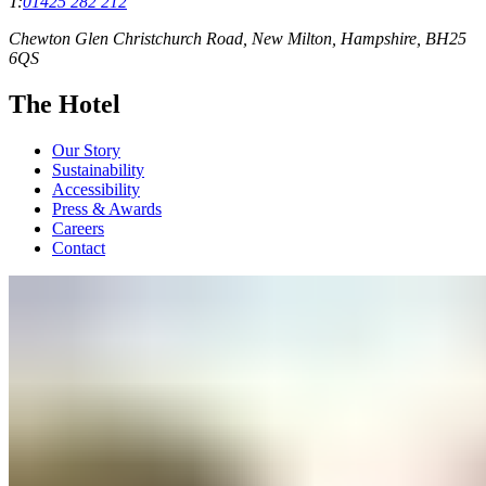
T:
01425 282 212
Chewton Glen Christchurch Road, New Milton, Hampshire, BH25
6QS
The Hotel
Our Story
Sustainability
Accessibility
Press & Awards
Careers
Contact