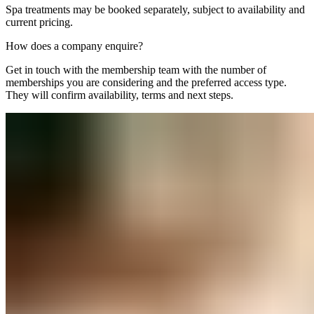
Spa treatments may be booked separately, subject to availability and
current pricing.​​​​‌ ‍ ​‍​‍‌‍ ‌ ​‍‌‍‍‌‌‍‌ ‌‍‍‌‌‍ ‍​‍​‍​ ‍‍​‍​‍‌ ​ ‌‍​‌‌‍ ‍‌‍‍‌‌ ‌​‌ ‍‌​‍ ‍‌‍‍‌‌‍ ​‍​‍​‍ ​​‍​‍‌‍‍​‌ ​‍‌‍‌‌‌‍‌‍​‍​‍​ ‍‍​‍​‍‌‍‍​‌ ‌​‌ ‌​‌ ​​‌ ​ ​ ‍‍​‍ ​‍ ‌‍ ​​‍ ‌‌‍​‌‌‍ ‍‌‍‌​​‍ ‌‌ ​‍​‍ ‌‌‍‍​‌‍ ‌ ‌​‌‍‌‌‌‍ ​‌ ​ ​‍ ‌‌ ​ ‌ ‌​‌ ‌‌‌‍‌​‌‍‍‌‌‍ ​‍ ‍‌ ‌‍‌‍‌‌‌ ​‍‌‍​ ‌‍‌‌‌‍ ​​‍ ‍‌‍​‌‌ ​​‌ ​​​‍ ‌‍‍‌‌‍ ‍‌ ‌​‌‍‌‌‌‍ ‍‌ ‌​​‍ ‌‍‌‌‌‍‌​‌‍‍‌‌ ‌​​‍ ‌‍ ‌‌‍ ‌‍‌​‌‍‌‌​ ‌‌ ​​‌ ​‍‌‍‌‌‌ ​ ‌‍‌‌‌‍ ‍‌ ‌​‌‍​‌‌ ‌​‌‍‍‌‌‍ ‌‍ ‍​ ‍ ‌‍‍‌‌‍‌​​ ‌‌‍‌‍‌‍‌‌​ ​​‌‍​ ‌‍‌‌‌‍‌​​ ​‌​ ‌‌​‍ ‌​ ​ ​ ​‌​ ‍​‌‍‌‌​‍ ‌​ ‌​‌‍​‍​ ‌​​ ​‍​‍ ‌‌‍​‍‌‍​‌‌‍​‌​ ​ ​‍ ‌‌‍‌​​ ‌​​ ‌ ​ ‍‌‌‍​ ‌‍​‌​ ​‌‌‍​‍​ ‌‍​ ​‍​ ​ ​ ‌ ​ ‍ ‌ ‌​‌ ‍‌‌ ​​‌‍‌‌​ ‌‌‍‍​‌‍ ‌ ‌​‌‍‌‌‌‍ ​‌​‌‍‌‍​‌‌ ​‌​ ‍ ‌ ​​‌‍​‌‌ ‌​‌‍‍​​ ‌‌‍​‌‌‍ ‍‌ ​ ‌ ‌ ‌‍‌‌‌ ​‍​‍‌‌​ ‌‌‌​​‍‌‌ ‌‍‍ ‌‍‌‌‌ ‍‌​‍‌‌​ ​ ‌​‌​​‍‌‌​ ​ ‌​‌​​‍‌‌​ ​‍​ ​‍​ ‌‍‌‍​‍‌‍‌​​ ‌‌​ ‍​​ ​​​ ​ ​ ‌‌​ ‍​‌‍​‌​ ‌‍​ ‌‍​‍‌‌​ ​‍​ ​‍​‍‌‌​ ‌‌‌​‌​​‍ ‍‌‍​ ‌‍‍​‌‍‍‌‌‍ ​‌‍‌​‌ ​‍‌‍‌‌‌‍ ‍​‍‌‌​ ‌‌‌​​‍‌‌ ‌‍‍ ‌‍‌‌‌ ‍‌​‍‌‌​ ​ ‌​‌​​‍‌‌​ ​ ‌​‌​​‍‌‌​ ​‍​ ​‍​ ‌‍​ ​‍‌‍‌‌‌‍‌‌​ ‌ ​ ​ ‌‍‌‍​ ​ ‌‍​ ​ ‍​‌‍​‍​ ​‍​‍‌‌​ ​‍​ ​‍​‍‌‌​ ‌‌‌​‌​​‍ ‍‌ ‌​‌‍‌‌‌ ‍​‌ ‌​​ ‌‍​‍‌‍​‌‌ ​ ‌‍‌‌‌‌‌‌‌ ​‍‌‍ ​​ ‌‌‍‍​‌ ‌​‌ ‌​‌ ​​‌ ​ ​‍‌‌​ ​ ‌​​‌​‍‌‌​ ​‍‌​‌‍​‍‌‌​ ​‍‌​‌‍‌‍ ​​‍ ‌‌‍​‌‌‍ ‍‌‍‌​​‍ ‌‌ ​‍​‍ ‌‌‍‍​‌‍ ‌ ‌​‌‍‌‌‌‍ ​‌ ​ ​‍ ‌‌ ​ ‌ ‌​‌ ‌‌‌‍‌​‌‍‍‌‌‍ ​‍ ‍‌ ‌‍‌‍‌‌‌ ​‍‌‍​ ‌‍‌‌‌‍ ​​‍ ‍‌‍​‌‌ ​​‌ ​​​‍‌‍‌‍‍‌‌‍‌​​ ‌‌‍‌‍‌‍‌‌​ ​​‌‍​ ‌‍‌‌‌‍‌​​ ​‌​ ‌‌​‍ ‌​ ​ ​ ​‌​ ‍​‌‍‌‌​‍ ‌​ ‌​‌‍​‍​ ‌​​ ​‍​‍ ‌‌‍​‍‌‍​‌‌‍​‌​ ​ ​‍ ‌‌‍‌​​ ‌​​ ‌ ​ ‍‌‌‍​ ‌‍​‌​ ​‌‌‍​‍​ ‌‍​ ​‍​ ​ ​ ‌ ​‍‌‍‌ ‌​‌ ‍‌‌ ​​‌‍‌‌​ ‌‌‍‍​‌‍ ‌ ‌​‌‍‌‌‌‍ ​‌​‌‍‌‍​‌‌ ​‌​‍‌‍‌ ​​‌‍​‌‌ ‌​‌‍‍​​ ‌‌‍​‌‌‍ ‍‌ ​ ‌ ‌ ‌‍‌‌‌ ​‍​‍‌‌​ ‌‌‌​​‍‌‌ ‌‍‍ ‌‍‌‌‌ ‍‌​‍‌‌​ ​ ‌​‌​​‍‌‌​ ​ ‌​‌​​‍‌‌​ ​‍​ ​‍​ ‌‍‌‍​‍‌‍‌​​ ‌‌​ ‍​​ ​​​ ​ ​ ‌‌​ ‍​‌‍​‌​ ‌‍​ ‌‍​‍‌‌​ ​‍​ ​‍​‍‌‌​ ‌‌‌​‌​​‍ ‍‌‍​ ‌‍‍​‌‍‍‌‌‍ ​‌‍‌​‌ ​‍‌‍‌‌‌‍ ‍​‍‌‌​ ‌‌‌​​‍‌‌ ‌‍‍ ‌‍‌‌‌ ‍‌​‍‌‌​ ​ ‌​‌​​‍‌‌​ ​ ‌​‌​​‍‌‌​ ​‍​ ​‍​ ‌‍​ ​‍‌‍‌‌‌‍‌‌​ ‌ ​ ​ ‌‍‌‍​ ​ ‌‍​ ​ ‍​‌‍​‍​ ​‍​‍‌‌​ ​‍​ ​‍​‍‌‌​ ‌‌‌​‌​​‍ ‍‌ ‌​‌‍‌‌‌ ‍​‌ ‌​​‍‌‍‌ ​​‌‍‌‌‌ ​‍‌ ​ ‌ ​​‌‍‌‌‌‍​ ‌ ‌​‌‍‍‌‌ ‌‍‌‍‌‌​ ‌‌ ​​‌ ‌‌‌‍​‍‌‍ ​‌‍‍‌‌ ​ ‌‍‍​‌‍‌‌‌‍‌​​‍​‍‌ ‌
How does a company enquire?​​​​‌ ‍ ​‍​‍‌‍ ‌ ​‍‌‍‍‌‌‍‌ ‌‍‍‌‌‍ ‍​‍​‍​ ‍‍​‍​‍‌ ​ ‌‍​‌‌‍ ‍‌‍‍‌‌ ‌​‌ ‍‌​‍ ‍‌‍‍‌‌‍ ​‍​‍​‍ ​​‍​‍‌‍‍​‌ ​‍‌‍‌‌‌‍‌‍​‍​‍​ ‍‍​‍​‍‌‍‍​‌ ‌​‌ ‌​‌ ​​‌ ​ ​ ‍‍​‍ ​‍ ‌‍ ​​‍ ‌‌‍​‌‌‍ ‍‌‍‌​​‍ ‌‌ ​‍​‍ ‌‌‍‍​‌‍ ‌ ‌​‌‍‌‌‌‍ ​‌ ​ ​‍ ‌‌ ​ ‌ ‌​‌ ‌‌‌‍‌​‌‍‍‌‌‍ ​‍ ‍‌ ‌‍‌‍‌‌‌ ​‍‌‍​ ‌‍‌‌‌‍ ​​‍ ‍‌‍​‌‌ ​​‌ ​​​‍ ‌‍‍‌‌‍ ‍‌ ‌​‌‍‌‌‌‍ ‍‌ ‌​​‍ ‌‍‌‌‌‍‌​‌‍‍‌‌ ‌​​‍ ‌‍ ‌‌‍ ‌‍‌​‌‍‌‌​ ‌‌ ​​‌ ​‍‌‍‌‌‌ ​ ‌‍‌‌‌‍ ‍‌ ‌​‌‍​‌‌ ‌​‌‍‍‌‌‍ ‌‍ ‍​ ‍ ‌‍‍‌‌‍‌​​ ‌​ ​ ‌‍‌​​ ‌‍​ ‍‌​ ‌​‌‍‌‌​ ‌‌​ ‍‌​‍ ‌​ ‍​‌‍‌‍​ ‍‌​ ‌‌​‍ ‌​ ‌​‌‍‌​​ ​‍​ ​‌​‍ ‌​ ‍‌​ ​ ‌‍​‍​ ​‍​‍ ‌​ ​‍​ ‌‍‌‍​‌​ ‌‌‌‍‌‍‌‍​ ​ ‌‌​ ‌‌​ ‍‌‌‍‌‌​ ‍​​ ‍​​ ‍ ‌ ‌​‌ ‍‌‌ ​​‌‍‌‌​ ‌‌‍‍​‌‍ ‌ ‌​‌‍‌‌‌‍ ​‌​‌‍‌‍​‌‌ ​‌​ ‍ ‌ ​​‌‍​‌‌ ‌​‌‍‍​​ ‌‌ ​‌‌ ‌‌‌‍‌‌‌ ​ ‌ ‌​‌‍‍‌‌‍ ‌‍ ‍​ ‌‍​‍‌‍​‌‌ ​ ‌‍‌‌‌‌‌‌‌ ​‍‌‍ ​​ ‌‌‍‍​‌ ‌​‌ ‌​‌ ​​‌ ​ ​‍‌‌​ ​ ‌​​‌​‍‌‌​ ​‍‌​‌‍​‍‌‌​ ​‍‌​‌‍‌‍ ​​‍ ‌‌‍​‌‌‍ ‍‌‍‌​​‍ ‌‌ ​‍​‍ ‌‌‍‍​‌‍ ‌ ‌​‌‍‌‌‌‍ ​‌ ​ ​‍ ‌‌ ​ ‌ ‌​‌ ‌‌‌‍‌​‌‍‍‌‌‍ ​‍ ‍‌ ‌‍‌‍‌‌‌ ​‍‌‍​ ‌‍‌‌‌‍ ​​‍ ‍‌‍​‌‌ ​​‌ ​​​‍‌‍‌‍‍‌‌‍‌​​ ‌​ ​ ‌‍‌​​ ‌‍​ ‍‌​ ‌​‌‍‌‌​ ‌‌​ ‍‌​‍ ‌​ ‍​‌‍‌‍​ ‍‌​ ‌‌​‍ ‌​ ‌​‌‍‌​​ ​‍​ ​‌​‍ ‌​ ‍‌​ ​ ‌‍​‍​ ​‍​‍ ‌​ ​‍​ ‌‍‌‍​‌​ ‌‌‌‍‌‍‌‍​ ​ ‌‌​ ‌‌​ ‍‌‌‍‌‌​ ‍​​ ‍​​‍‌‍‌ ‌​‌ ‍‌‌ ​​‌‍‌‌​ ‌‌‍‍​‌‍ ‌ ‌​‌‍‌‌‌‍ ​‌​‌‍‌‍​‌‌ ​‌​‍‌‍‌ ​​‌‍​‌‌ ‌​‌‍‍​​ ‌‌ ​‌‌ ‌‌‌‍‌‌‌ ​ ‌ ‌​‌‍‍‌‌‍ ‌‍ ‍​‍‌‍‌ ​​‌‍‌‌‌ ​‍‌ ​ ‌ ​​‌‍‌‌‌‍​ ‌ ‌​‌‍‍‌‌ ‌‍‌‍‌‌​ ‌‌ ​​‌ ‌‌‌‍​‍‌‍ ​‌‍‍‌‌ ​ ‌‍‍​‌‍‌‌‌‍‌​​‍​‍‌ ‌
Get in touch with the membership team with the number of
memberships you are considering and the preferred access type.
They will confirm availability, terms and next steps.​​​​‌ ‍ ​‍​‍‌‍ ‌ ​‍‌‍‍‌‌‍‌ ‌‍‍‌‌‍ ‍​‍​‍​ ‍‍​‍​‍‌ ​ ‌‍​‌‌‍ ‍‌‍‍‌‌ ‌​‌ ‍‌​‍ ‍‌‍‍‌‌‍ ​‍​‍​‍ ​​‍​‍‌‍‍​‌ ​‍‌‍‌‌‌‍‌‍​‍​‍​ ‍‍​‍​‍‌‍‍​‌ ‌​‌ ‌​‌ ​​‌ ​ ​ ‍‍​‍ ​‍ ‌‍ ​​‍ ‌‌‍​‌‌‍ ‍‌‍‌​​‍ ‌‌ ​‍​‍ ‌‌‍‍​‌‍ ‌ ‌​‌‍‌‌‌‍ ​‌ ​ ​‍ ‌‌ ​ ‌ ‌​‌ ‌‌‌‍‌​‌‍‍‌‌‍ ​‍ ‍‌ ‌‍‌‍‌‌‌ ​‍‌‍​ ‌‍‌‌‌‍ ​​‍ ‍‌‍​‌‌ ​​‌ ​​​‍ ‌‍‍‌‌‍ ‍‌ ‌​‌‍‌‌‌‍ ‍‌ ‌​​‍ ‌‍‌‌‌‍‌​‌‍‍‌‌ ‌​​‍ ‌‍ ‌‌‍ ‌‍‌​‌‍‌‌​ ‌‌ ​​‌ ​‍‌‍‌‌‌ ​ ‌‍‌‌‌‍ ‍‌ ‌​‌‍​‌‌ ‌​‌‍‍‌‌‍ ‌‍ ‍​ ‍ ‌‍‍‌‌‍‌​​ ‌​ ​ ‌‍‌​​ ‌‍​ ‍‌​ ‌​‌‍‌‌​ ‌‌​ ‍‌​‍ ‌​ ‍​‌‍‌‍​ ‍‌​ ‌‌​‍ ‌​ ‌​‌‍‌​​ ​‍​ ​‌​‍ ‌​ ‍‌​ ​ ‌‍​‍​ ​‍​‍ ‌​ ​‍​ ‌‍‌‍​‌​ ‌‌‌‍‌‍‌‍​ ​ ‌‌​ ‌‌​ ‍‌‌‍‌‌​ ‍​​ ‍​​ ‍ ‌ ‌​‌ ‍‌‌ ​​‌‍‌‌​ ‌‌‍‍​‌‍ ‌ ‌​‌‍‌‌‌‍ ​‌​‌‍‌‍​‌‌ ​‌​ ‍ ‌ ​​‌‍​‌‌ ‌​‌‍‍​​ ‌‌‍​‌‌‍ ‍‌ ​ ‌ ‌ ‌‍‌‌‌ ​‍​‍‌‌​ ‌‌‌​​‍‌‌ ‌‍‍ ‌‍‌‌‌ ‍‌​‍‌‌​ ​ ‌​‌​​‍‌‌​ ​ ‌​‌​​‍‌‌​ ​‍​ ​‍​ ​​​ ​​​ ​‌‌‍‌‌​ ‍​​ ​​​ ​​​ ​​​ ​‍​ ​‌‌‍​ ​ ‍​​‍‌‌​ ​‍​ ​‍​‍‌‌​ ‌‌‌​‌​​‍ ‍‌‍​ ‌‍‍​‌‍‍‌‌‍ ​‌‍‌​‌ ​‍‌‍‌‌‌‍ ‍​‍‌‌​ ‌‌‌​​‍‌‌ ‌‍‍ ‌‍‌‌‌ ‍‌​‍‌‌​ ​ ‌​‌​​‍‌‌​ ​ ‌​‌​​‍‌‌​ ​‍​ ​‍​ ‌ ​ ‌ ​ ‍‌‌‍​ ​ ‍‌‌‍‌‍‌‍​‌​ ‌​‌‍‌‍‌‍‌‍‌‍‌‍​ ​ ​‍‌‌​ ​‍​ ​‍​‍‌‌​ ‌‌‌​‌​​‍ ‍‌ ‌​‌‍‌‌‌ ‍​‌ ‌​​ ‌‍​‍‌‍​‌‌ ​ ‌‍‌‌‌‌‌‌‌ ​‍‌‍ ​​ ‌‌‍‍​‌ ‌​‌ ‌​‌ ​​‌ ​ ​‍‌‌​ ​ ‌​​‌​‍‌‌​ ​‍‌​‌‍​‍‌‌​ ​‍‌​‌‍‌‍ ​​‍ ‌‌‍​‌‌‍ ‍‌‍‌​​‍ ‌‌ ​‍​‍ ‌‌‍‍​‌‍ ‌ ‌​‌‍‌‌‌‍ ​‌ ​ ​‍ ‌‌ ​ ‌ ‌​‌ ‌‌‌‍‌​‌‍‍‌‌‍ ​‍ ‍‌ ‌‍‌‍‌‌‌ ​‍‌‍​ ‌‍‌‌‌‍ ​​‍ ‍‌‍​‌‌ ​​‌ ​​​‍‌‍‌‍‍‌‌‍‌​​ ‌​ ​ ‌‍‌​​ ‌‍​ ‍‌​ ‌​‌‍‌‌​ ‌‌​ ‍‌​‍ ‌​ ‍​‌‍‌‍​ ‍‌​ ‌‌​‍ ‌​ ‌​‌‍‌​​ ​‍​ ​‌​‍ ‌​ ‍‌​ ​ ‌‍​‍​ ​‍​‍ ‌​ ​‍​ ‌‍‌‍​‌​ ‌‌‌‍‌‍‌‍​ ​ ‌‌​ ‌‌​ ‍‌‌‍‌‌​ ‍​​ ‍​​‍‌‍‌ ‌​‌ ‍‌‌ ​​‌‍‌‌​ ‌‌‍‍​‌‍ ‌ ‌​‌‍‌‌‌‍ ​‌​‌‍‌‍​‌‌ ​‌​‍‌‍‌ ​​‌‍​‌‌ ‌​‌‍‍​​ ‌‌‍​‌‌‍ ‍‌ ​ ‌ ‌ ‌‍‌‌‌ ​‍​‍‌‌​ ‌‌‌​​‍‌‌ ‌‍‍ ‌‍‌‌‌ ‍‌​‍‌‌​ ​ ‌​‌​​‍‌‌​ ​ ‌​‌​​‍‌‌​ ​‍​ ​‍​ ​​​ ​​​ ​‌‌‍‌‌​ ‍​​ ​​​ ​​​ ​​​ ​‍​ ​‌‌‍​ ​ ‍​​‍‌‌​ ​‍​ ​‍​‍‌‌​ ‌‌‌​‌​​‍ ‍‌‍​ ‌‍‍​‌‍‍‌‌‍ ​‌‍‌​‌ ​‍‌‍‌‌‌‍ ‍​‍‌‌​ ‌‌‌​​‍‌‌ ‌‍‍ ‌‍‌‌‌ ‍‌​‍‌‌​ ​ ‌​‌​​‍‌‌​ ​ ‌​‌​​‍‌‌​ ​‍​ ​‍​ ‌ ​ ‌ ​ ‍‌‌‍​ ​ ‍‌‌‍‌‍‌‍​‌​ ‌​‌‍‌‍‌‍‌‍‌‍‌‍​ ​ ​‍‌‌​ ​‍​ ​‍​‍‌‌​ ‌‌‌​‌​​‍ ‍‌ ‌​‌‍‌‌‌ ‍​‌ ‌​​‍‌‍‌ ​​‌‍‌‌‌ ​‍‌ ​ ‌ ​​‌‍‌‌‌‍​ ‌ ‌​‌‍‍‌‌ ‌‍‌‍‌‌​ ‌‌ ​​‌ ‌‌‌‍​‍‌‍ ​‌‍‍‌‌ ​ ‌‍‍​‌‍‌‌‌‍‌​​‍​‍‌ ‌