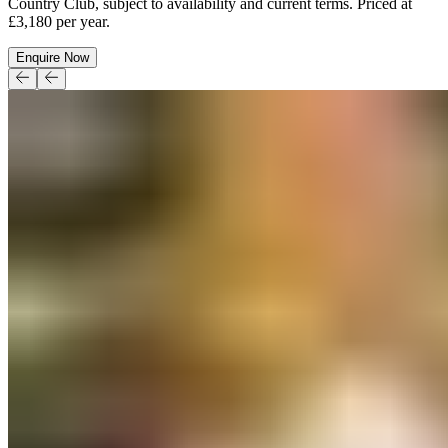
Enquire Now​​​​‌ ‍ ​‍​‍‌‍ ‌ ​‍‌‍‍‌‌‍‌ ‌‍‍‌‌‍ ‍​‍​‍​ ‍‍​‍​‍‌ ​ ‌‍​‌‌‍ ‍‌‍‍‌‌ ‌​‌ ‍‌​‍ ‍‌‍‍‌‌‍ ​‍​‍​‍ ​​‍​‍‌‍‍​‌ ​‍‌‍‌‌‌‍‌‍​‍​‍​ ‍‍​‍​‍‌‍‍​‌ ‌​‌ ‌​‌ ​​‌ ​ ​ ‍‍​‍ ​‍ ‌‍ ​​‍ ‌‌‍​‌‌‍ ‍‌‍‌​​‍ ‌‌ ​‍​‍ ‌‌‍‍​‌‍ ‌ ‌​‌‍‌‌‌‍ ​‌ ​ ​‍ ‌‌ ​ ‌ ‌​‌ ‌‌‌‍‌​‌‍‍‌‌‍ ​‍ ‍‌ ‌‍‌‍‌‌‌ ​‍‌‍​ ‌‍‌‌‌‍ ​​‍ ‍‌‍​‌‌ ​​‌ ​​​‍ ‌‍‍‌‌‍ ‍‌ ‌​‌‍‌‌‌‍ ‍‌ ‌​​‍ ‌‍‌‌‌‍‌​‌‍‍‌‌ ‌​​‍ ‌‍ ‌‌‍ ‌‍‌​‌‍‌‌​ ‌‌ ​​‌ ​‍‌‍‌‌‌ ​ ‌‍‌‌‌‍ ‍‌ ‌​‌‍​‌‌ ‌​‌‍‍‌‌‍ ‌‍ ‍​ ‍ ‌‍‍‌‌‍‌​​ ‌‌‍​‍​ ‍‌​ ‍‌‌‍‌​‌‍​‌​ ‍​​ ‌‍​ ‌​​‍ ‌​ ‌​​ ‌ ‌‍‌‌​ ‌‌​‍ ‌​ ‌​​ ‌‍​ ​​​ ​ ​‍ ‌​ ‍​​ ​‌​ ‌‍​ ‌ ​‍ ‌​ ​‌​ ‌‍​ ​ ‌‍​‌‌‍‌‍​ ‍​​ ​‌‌‍​‍​ ‍‌​ ​​‌‍‌‌‌‍​ ​ ‍ ‌ ‌​‌ ‍‌‌ ​​‌‍‌‌​ ‌‌‍‍​‌‍ ‌ ‌​‌‍‌‌‌‍ ​‌‌​ ‌‍‍‌‌ ‌​‌‍‌‌‌‌​​‌‍​‌‌‍‌ ‌‍‌‌​ ‍ ‌ ​​‌‍​‌‌ ‌​‌‍‍​​ ‌‌ ​​‌‍​‌‌‍‌ ‌‍‌‌‌​​‍‌ ‌‌‌‍‍‌‌‍ ​‌‍‌​‌‍‌‌‌ ​‍​‍‌‌​ ‌‌‌​​‍‌‌ ‌‍‍ ‌‍‌‌‌ ‍‌​‍‌‌​ ​ ‌​‌​​‍‌‌​ ​ ‌​‌​​‍‌‌​ ​‍​ ​‍‌‍‌‌​ ​​‌‍​‌‌‍‌‌​ ‌‌‌‍‌‍​ ​‍‌‍​ ‌‍‌‌‌‍‌‌​ ‌‌​ ‍​​‍‌‌​ ​‍​ ​‍​‍‌‌​ ‌‌‌​‌​​‍ ‍‌‍​ ‌‍ ‌‍ ‍‌ ‌​‌‍‌‌‌‍ ‍‌ ‌​​‍‌‌​ ‌‌‌​​‍‌‌ ‌‍‍ ‌‍‌‌‌ ‍‌​‍‌‌​ ​ ‌​‌​​‍‌‌​ ​ ‌​‌​​‍‌‌​ ​‍​ ​‍​ ‌​​ ‌ ‌‍​‍​ ​‍​ ‍‌‌‍​ ‌‍​‍‌‍‌‌​ ‌‍​ ‌‍‌‍‌‍​ ‌​​‍‌‌​ ​‍​ ​‍​‍‌‌​ ‌‌‌​‌​​‍ ‍‌ ​​‌ ​‍‌‍‍‌‌‍ ‌‌‍​‌‌ ​‍‌ ‍‌‌​​ ‌ ‌​‌‍​‌​‍ ‍‌‍ ​‌‍​‌‌‍​‍‌‍‌‌‌‍ ​​ ‌‍​‍‌‍​‌‌ ​ ‌‍‌‌‌‌‌‌‌ ​‍‌‍ ​​ ‌‌‍‍​‌ ‌​‌ ‌​‌ ​​‌ ​ ​‍‌‌​ ​ ‌​​‌​‍‌‌​ ​‍‌​‌‍​‍‌‌​ ​‍‌​‌‍‌‍ ​​‍ ‌‌‍​‌‌‍ ‍‌‍‌​​‍ ‌‌ ​‍​‍ ‌‌‍‍​‌‍ ‌ ‌​‌‍‌‌‌‍ ​‌ ​ ​‍ ‌‌ ​ ‌ ‌​‌ ‌‌‌‍‌​‌‍‍‌‌‍ ​‍ ‍‌ ‌‍‌‍‌‌‌ ​‍‌‍​ ‌‍‌‌‌‍ ​​‍ ‍‌‍​‌‌ ​​‌ ​​​‍‌‍‌‍‍‌‌‍‌​​ ‌‌‍​‍​ ‍‌​ ‍‌‌‍‌​‌‍​‌​ ‍​​ ‌‍​ ‌​​‍ ‌​ ‌​​ ‌ ‌‍‌‌​ ‌‌​‍ ‌​ ‌​​ ‌‍​ ​​​ ​ ​‍ ‌​ ‍​​ ​‌​ ‌‍​ ‌ ​‍ ‌​ ​‌​ ‌‍​ ​ ‌‍​‌‌‍‌‍​ ‍​​ ​‌‌‍​‍​ ‍‌​ ​​‌‍‌‌‌‍​ ​‍‌‍‌ ‌​‌ ‍‌‌ ​​‌‍‌‌​ ‌‌‍‍​‌‍ ‌ ‌​‌‍‌‌‌‍ ​‌‌​ ‌‍‍‌‌ ‌​‌‍‌‌‌‌​​‌‍​‌‌‍‌ ‌‍‌‌​‍‌‍‌ ​​‌‍​‌‌ ‌​‌‍‍​​ ‌‌ ​​‌‍​‌‌‍‌ ‌‍‌‌‌​​‍‌ ‌‌‌‍‍‌‌‍ ​‌‍‌​‌‍‌‌‌ ​‍​‍‌‌​ ‌‌‌​​‍‌‌ ‌‍‍ ‌‍‌‌‌ ‍‌​‍‌‌​ ​ ‌​‌​​‍‌‌​ ​ ‌​‌​​‍‌‌​ ​‍​ ​‍‌‍‌‌​ ​​‌‍​‌‌‍‌‌​ ‌‌‌‍‌‍​ ​‍‌‍​ ‌‍‌‌‌‍‌‌​ ‌‌​ ‍​​‍‌‌​ ​‍​ ​‍​‍‌‌​ ‌‌‌​‌​​‍ ‍‌‍​ ‌‍ ‌‍ ‍‌ ‌​‌‍‌‌‌‍ ‍‌ ‌​​‍‌‌​ ‌‌‌​​‍‌‌ ‌‍‍ ‌‍‌‌‌ ‍‌​‍‌‌​ ​ ‌​‌​​‍‌‌​ ​ ‌​‌​​‍‌‌​ ​‍​ ​‍​ ‌​​ ‌ ‌‍​‍​ ​‍​ ‍‌‌‍​ ‌‍​‍‌‍‌‌​ ‌‍​ ‌‍‌‍‌‍​ ‌​​‍‌‌​ ​‍​ ​‍​‍‌‌​ ‌‌‌​‌​​‍ ‍‌ ​​‌ ​‍‌‍‍‌‌‍ ‌‌‍​‌‌ ​‍‌ ‍‌‌​​ ‌ ‌​‌‍​‌​‍ ‍‌‍ ​‌‍​‌‌‍​‍‌‍‌‌‌‍ ​​‍‌‍‌ ​​‌‍‌‌‌ ​‍‌ ​ ‌ ​​‌‍‌‌‌‍​ ‌ ‌​‌‍‍‌‌ ‌‍‌‍‌‌​ ‌‌ ​​‌ ‌‌‌‍​‍‌‍ ​‌‍‍‌‌ ​ ‌‍‍​‌‍‌‌‌‍‌​​‍​‍‌ ‌