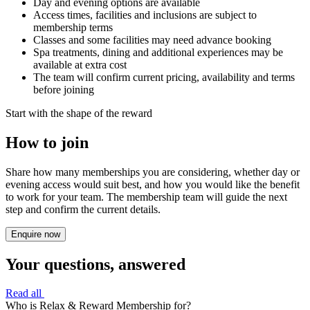
Day and evening options are available​​​​‌ ‍ ​‍​‍‌‍ ‌ ​‍‌‍‍‌‌‍‌ ‌‍‍‌‌‍ ‍​‍​‍​ ‍‍​‍​‍‌ ​ ‌‍​‌‌‍ ‍‌‍‍‌‌ ‌​‌ ‍‌​‍ ‍‌‍‍‌‌‍ ​‍​‍​‍ ​​‍​‍‌‍‍​‌ ​‍‌‍‌‌‌‍‌‍​‍​‍​ ‍‍​‍​‍‌‍‍​‌ ‌​‌ ‌​‌ ​​‌ ​ ​ ‍‍​‍ ​‍ ‌‍ ​​‍ ‌‌‍​‌‌‍ ‍‌‍‌​​‍ ‌‌ ​‍​‍ ‌‌‍‍​‌‍ ‌ ‌​‌‍‌‌‌‍ ​‌ ​ ​‍ ‌‌ ​ ‌ ‌​‌ ‌‌‌‍‌​‌‍‍‌‌‍ ​‍ ‍‌ ‌‍‌‍‌‌‌ ​‍‌‍​ ‌‍‌‌‌‍ ​​‍ ‍‌‍​‌‌ ​​‌ ​​​‍ ‌‍‍‌‌‍ ‍‌ ‌​‌‍‌‌‌‍ ‍‌ ‌​​‍ ‌‍‌‌‌‍‌​‌‍‍‌‌ ‌​​‍ ‌‍ ‌‌‍ ‌‍‌​‌‍‌‌​ ‌‌ ​​‌ ​‍‌‍‌‌‌ ​ ‌‍‌‌‌‍ ‍‌ ‌​‌‍​‌‌ ‌​‌‍‍‌‌‍ ‌‍ ‍​ ‍ ‌‍‍‌‌‍‌​​ ‌‌‍​‍​ ‍‌​ ‍‌‌‍‌​‌‍​‌​ ‍​​ ‌‍​ ‌​​‍ ‌​ ‌​​ ‌ ‌‍‌‌​ ‌‌​‍ ‌​ ‌​​ ‌‍​ ​​​ ​ ​‍ ‌​ ‍​​ ​‌​ ‌‍​ ‌ ​‍ ‌​ ​‌​ ‌‍​ ​ ‌‍​‌‌‍‌‍​ ‍​​ ​‌‌‍​‍​ ‍‌​ ​​‌‍‌‌‌‍​ ​ ‍ ‌ ‌​‌ ‍‌‌ ​​‌‍‌‌​ ‌‌‍‍​‌‍ ‌ ‌​‌‍‌‌‌‍ ​‌‌​ ‌‍‍‌‌ ‌​‌‍‌‌‌‌​​‌‍​‌‌‍‌ ‌‍‌‌​ ‍ ‌ ​​‌‍​‌‌ ‌​‌‍‍​​ ‌‌ ​​‌‍​‌‌‍‌ ‌‍‌‌‌​​‍‌ ‌‌‌‍‍‌‌‍ ​‌‍‌​‌‍‌‌‌ ​‍​‍‌‌​ ‌‌‌​​‍‌‌ ‌‍‍ ‌‍‌‌‌ ‍‌​‍‌‌​ ​ ‌​‌​​‍‌‌​ ​ ‌​‌​​‍‌‌​ ​‍​ ​‍​ ‌‍​ ​ ‌‍‌​‌‍​‍‌‍‌​​ ‌‍​ ​‌​ ​‍‌‍​‍​ ​ ​ ‌​​ ‌‍​‍‌‌​ ​‍​ ​‍​‍‌‌​ ‌‌‌​‌​​‍ ‍‌‍​‍‌‍ ‌‍‌​‌ ‍‌​‍‌‌​ ‌‌‌​​‍‌‌ ‌‍‍ ‌‍‌‌‌ ‍‌​‍‌‌​ ​ ‌​‌​​‍‌‌​ ​ ‌​‌​​‍‌‌​ ​‍​ ​‍‌‍‌​​ ​‌‌‍‌​‌‍​‍‌‍​‍​ ‌ ‌‍‌‍​ ‌ ‌‍​‍​ ​ ​ ​‌​ ‍‌​‍‌‌​ ​‍​ ​‍​‍‌‌​ ‌‌‌​‌​​‍ ‍‌‍​ ‌‍‍​‌‍‍‌‌‍ ​‌‍‌​‌ ​‍‌‍‌‌‌‍ ‍​‍‌‌​ ‌‌‌​​‍‌‌ ‌‍‍ ‌‍‌‌‌ ‍‌​‍‌‌​ ​ ‌​‌​​‍‌‌​ ​ ‌​‌​​‍‌‌​ ​‍​ ​‍‌‍‌​​ ‍​‌‍​ ​ ​‌‌‍‌‍​ ‌‌‌‍​ ​ ‌‌​ ​ ‌‍‌‍​ ‌ ​ ‍‌​‍‌‌​ ​‍​ ​‍​‍‌‌​ ‌‌‌​‌​​‍ ‍‌ ‌​‌‍‌‌‌ ‍​‌ ‌​​ ‌‍​‍‌‍​‌‌ ​ ‌‍‌‌‌‌‌‌‌ ​‍‌‍ ​​ ‌‌‍‍​‌ ‌​‌ ‌​‌ ​​‌ ​ ​‍‌‌​ ​ ‌​​‌​‍‌‌​ ​‍‌​‌‍​‍‌‌​ ​‍‌​‌‍‌‍ ​​‍ ‌‌‍​‌‌‍ ‍‌‍‌​​‍ ‌‌ ​‍​‍ ‌‌‍‍​‌‍ ‌ ‌​‌‍‌‌‌‍ ​‌ ​ ​‍ ‌‌ ​ ‌ ‌​‌ ‌‌‌‍‌​‌‍‍‌‌‍ ​‍ ‍‌ ‌‍‌‍‌‌‌ ​‍‌‍​ ‌‍‌‌‌‍ ​​‍ ‍‌‍​‌‌ ​​‌ ​​​‍‌‍‌‍‍‌‌‍‌​​ ‌‌‍​‍​ ‍‌​ ‍‌‌‍‌​‌‍​‌​ ‍​​ ‌‍​ ‌​​‍ ‌​ ‌​​ ‌ ‌‍‌‌​ ‌‌​‍ ‌​ ‌​​ ‌‍​ ​​​ ​ ​‍ ‌​ ‍​​ ​‌​ ‌‍​ ‌ ​‍ ‌​ ​‌​ ‌‍​ ​ ‌‍​‌‌‍‌‍​ ‍​​ ​‌‌‍​‍​ ‍‌​ ​​‌‍‌‌‌‍​ ​‍‌‍‌ ‌​‌ ‍‌‌ ​​‌‍‌‌​ ‌‌‍‍​‌‍ ‌ ‌​‌‍‌‌‌‍ ​‌‌​ ‌‍‍‌‌ ‌​‌‍‌‌‌‌​​‌‍​‌‌‍‌ ‌‍‌‌​‍‌‍‌ ​​‌‍​‌‌ ‌​‌‍‍​​ ‌‌ ​​‌‍​‌‌‍‌ ‌‍‌‌‌​​‍‌ ‌‌‌‍‍‌‌‍ ​‌‍‌​‌‍‌‌‌ ​‍​‍‌‌​ ‌‌‌​​‍‌‌ ‌‍‍ ‌‍‌‌‌ ‍‌​‍‌‌​ ​ ‌​‌​​‍‌‌​ ​ ‌​‌​​‍‌‌​ ​‍​ ​‍​ ‌‍​ ​ ‌‍‌​‌‍​‍‌‍‌​​ ‌‍​ ​‌​ ​‍‌‍​‍​ ​ ​ ‌​​ ‌‍​‍‌‌​ ​‍​ ​‍​‍‌‌​ ‌‌‌​‌​​‍ ‍‌‍​‍‌‍ ‌‍‌​‌ ‍‌​‍‌‌​ ‌‌‌​​‍‌‌ ‌‍‍ ‌‍‌‌‌ ‍‌​‍‌‌​ ​ ‌​‌​​‍‌‌​ ​ ‌​‌​​‍‌‌​ ​‍​ ​‍‌‍‌​​ ​‌‌‍‌​‌‍​‍‌‍​‍​ ‌ ‌‍‌‍​ ‌ ‌‍​‍​ ​ ​ ​‌​ ‍‌​‍‌‌​ ​‍​ ​‍​‍‌‌​ ‌‌‌​‌​​‍ ‍‌‍​ ‌‍‍​‌‍‍‌‌‍ ​‌‍‌​‌ ​‍‌‍‌‌‌‍ ‍​‍‌‌​ ‌‌‌​​‍‌‌ ‌‍‍ ‌‍‌‌‌ ‍‌​‍‌‌​ ​ ‌​‌​​‍‌‌​ ​ ‌​‌​​‍‌‌​ ​‍​ ​‍‌‍‌​​ ‍​‌‍​ ​ ​‌‌‍‌‍​ ‌‌‌‍​ ​ ‌‌​ ​ ‌‍‌‍​ ‌ ​ ‍‌​‍‌‌​ ​‍​ ​‍​‍‌‌​ ‌‌‌​‌​​‍ ‍‌ ‌​‌‍‌‌‌ ‍​‌ ‌​​‍‌‍‌ ​​‌‍‌‌‌ ​‍‌ ​ ‌ ​​‌‍‌‌‌‍​ ‌ ‌​‌‍‍‌‌ ‌‍‌‍‌‌​ ‌‌ ​​‌ ‌‌‌‍​‍‌‍ ​‌‍‍‌‌ ​ ‌‍‍​‌‍‌‌‌‍‌​​‍​‍‌ ‌
Access times, facilities and inclusions are subject to
membership terms​​​​‌ ‍ ​‍​‍‌‍ ‌ ​‍‌‍‍‌‌‍‌ ‌‍‍‌‌‍ ‍​‍​‍​ ‍‍​‍​‍‌ ​ ‌‍​‌‌‍ ‍‌‍‍‌‌ ‌​‌ ‍‌​‍ ‍‌‍‍‌‌‍ ​‍​‍​‍ ​​‍​‍‌‍‍​‌ ​‍‌‍‌‌‌‍‌‍​‍​‍​ ‍‍​‍​‍‌‍‍​‌ ‌​‌ ‌​‌ ​​‌ ​ ​ ‍‍​‍ ​‍ ‌‍ ​​‍ ‌‌‍​‌‌‍ ‍‌‍‌​​‍ ‌‌ ​‍​‍ ‌‌‍‍​‌‍ ‌ ‌​‌‍‌‌‌‍ ​‌ ​ ​‍ ‌‌ ​ ‌ ‌​‌ ‌‌‌‍‌​‌‍‍‌‌‍ ​‍ ‍‌ ‌‍‌‍‌‌‌ ​‍‌‍​ ‌‍‌‌‌‍ ​​‍ ‍‌‍​‌‌ ​​‌ ​​​‍ ‌‍‍‌‌‍ ‍‌ ‌​‌‍‌‌‌‍ ‍‌ ‌​​‍ ‌‍‌‌‌‍‌​‌‍‍‌‌ ‌​​‍ ‌‍ ‌‌‍ ‌‍‌​‌‍‌‌​ ‌‌ ​​‌ ​‍‌‍‌‌‌ ​ ‌‍‌‌‌‍ ‍‌ ‌​‌‍​‌‌ ‌​‌‍‍‌‌‍ ‌‍ ‍​ ‍ ‌‍‍‌‌‍‌​​ ‌‌‍​‍​ ‍‌​ ‍‌‌‍‌​‌‍​‌​ ‍​​ ‌‍​ ‌​​‍ ‌​ ‌​​ ‌ ‌‍‌‌​ ‌‌​‍ ‌​ ‌​​ ‌‍​ ​​​ ​ ​‍ ‌​ ‍​​ ​‌​ ‌‍​ ‌ ​‍ ‌​ ​‌​ ‌‍​ ​ ‌‍​‌‌‍‌‍​ ‍​​ ​‌‌‍​‍​ ‍‌​ ​​‌‍‌‌‌‍​ ​ ‍ ‌ ‌​‌ ‍‌‌ ​​‌‍‌‌​ ‌‌‍‍​‌‍ ‌ ‌​‌‍‌‌‌‍ ​‌‌​ ‌‍‍‌‌ ‌​‌‍‌‌‌‌​​‌‍​‌‌‍‌ ‌‍‌‌​ ‍ ‌ ​​‌‍​‌‌ ‌​‌‍‍​​ ‌‌ ​​‌‍​‌‌‍‌ ‌‍‌‌‌​​‍‌ ‌‌‌‍‍‌‌‍ ​‌‍‌​‌‍‌‌‌ ​‍​‍‌‌​ ‌‌‌​​‍‌‌ ‌‍‍ ‌‍‌‌‌ ‍‌​‍‌‌​ ​ ‌​‌​​‍‌‌​ ​ ‌​‌​​‍‌‌​ ​‍​ ​‍​ ‌‍​ ​ ‌‍‌​‌‍​‍‌‍‌​​ ‌‍​ ​‌​ ​‍‌‍​‍​ ​ ​ ‌​​ ‌‍​‍‌‌​ ​‍​ ​‍​‍‌‌​ ‌‌‌​‌​​‍ ‍‌‍​‍‌‍ ‌‍‌​‌ ‍‌​‍‌‌​ ‌‌‌​​‍‌‌ ‌‍‍ ‌‍‌‌‌ ‍‌​‍‌‌​ ​ ‌​‌​​‍‌‌​ ​ ‌​‌​​‍‌‌​ ​‍​ ​‍‌‍​‍‌‍​‍‌‍​ ‌‍​‌​ ‌‌​ ​​​ ​‍​ ‌‍‌‍‌‌‌‍‌‍‌‍​ ‌‍​‍​‍‌‌​ ​‍​ ​‍​‍‌‌​ ‌‌‌​‌​​‍ ‍‌‍​ ‌‍‍​‌‍‍‌‌‍ ​‌‍‌​‌ ​‍‌‍‌‌‌‍ ‍​‍‌‌​ ‌‌‌​​‍‌‌ ‌‍‍ ‌‍‌‌‌ ‍‌​‍‌‌​ ​ ‌​‌​​‍‌‌​ ​ ‌​‌​​‍‌‌​ ​‍​ ​‍​ ​ ‌‍‌‍​ ‍‌‌‍​‍​ ‌ ‌‍​‍‌‍​‌​ ‌​‌‍‌‍‌‍‌‌​ ‌‌‌‍‌​​‍‌‌​ ​‍​ ​‍​‍‌‌​ ‌‌‌​‌​​‍ ‍‌ ‌​‌‍‌‌‌ ‍​‌ ‌​​ ‌‍​‍‌‍​‌‌ ​ ‌‍‌‌‌‌‌‌‌ ​‍‌‍ ​​ ‌‌‍‍​‌ ‌​‌ ‌​‌ ​​‌ ​ ​‍‌‌​ ​ ‌​​‌​‍‌‌​ ​‍‌​‌‍​‍‌‌​ ​‍‌​‌‍‌‍ ​​‍ ‌‌‍​‌‌‍ ‍‌‍‌​​‍ ‌‌ ​‍​‍ ‌‌‍‍​‌‍ ‌ ‌​‌‍‌‌‌‍ ​‌ ​ ​‍ ‌‌ ​ ‌ ‌​‌ ‌‌‌‍‌​‌‍‍‌‌‍ ​‍ ‍‌ ‌‍‌‍‌‌‌ ​‍‌‍​ ‌‍‌‌‌‍ ​​‍ ‍‌‍​‌‌ ​​‌ ​​​‍‌‍‌‍‍‌‌‍‌​​ ‌‌‍​‍​ ‍‌​ ‍‌‌‍‌​‌‍​‌​ ‍​​ ‌‍​ ‌​​‍ ‌​ ‌​​ ‌ ‌‍‌‌​ ‌‌​‍ ‌​ ‌​​ ‌‍​ ​​​ ​ ​‍ ‌​ ‍​​ ​‌​ ‌‍​ ‌ ​‍ ‌​ ​‌​ ‌‍​ ​ ‌‍​‌‌‍‌‍​ ‍​​ ​‌‌‍​‍​ ‍‌​ ​​‌‍‌‌‌‍​ ​‍‌‍‌ ‌​‌ ‍‌‌ ​​‌‍‌‌​ ‌‌‍‍​‌‍ ‌ ‌​‌‍‌‌‌‍ ​‌‌​ ‌‍‍‌‌ ‌​‌‍‌‌‌‌​​‌‍​‌‌‍‌ ‌‍‌‌​‍‌‍‌ ​​‌‍​‌‌ ‌​‌‍‍​​ ‌‌ ​​‌‍​‌‌‍‌ ‌‍‌‌‌​​‍‌ ‌‌‌‍‍‌‌‍ ​‌‍‌​‌‍‌‌‌ ​‍​‍‌‌​ ‌‌‌​​‍‌‌ ‌‍‍ ‌‍‌‌‌ ‍‌​‍‌‌​ ​ ‌​‌​​‍‌‌​ ​ ‌​‌​​‍‌‌​ ​‍​ ​‍​ ‌‍​ ​ ‌‍‌​‌‍​‍‌‍‌​​ ‌‍​ ​‌​ ​‍‌‍​‍​ ​ ​ ‌​​ ‌‍​‍‌‌​ ​‍​ ​‍​‍‌‌​ ‌‌‌​‌​​‍ ‍‌‍​‍‌‍ ‌‍‌​‌ ‍‌​‍‌‌​ ‌‌‌​​‍‌‌ ‌‍‍ ‌‍‌‌‌ ‍‌​‍‌‌​ ​ ‌​‌​​‍‌‌​ ​ ‌​‌​​‍‌‌​ ​‍​ ​‍‌‍​‍‌‍​‍‌‍​ ‌‍​‌​ ‌‌​ ​​​ ​‍​ ‌‍‌‍‌‌‌‍‌‍‌‍​ ‌‍​‍​‍‌‌​ ​‍​ ​‍​‍‌‌​ ‌‌‌​‌​​‍ ‍‌‍​ ‌‍‍​‌‍‍‌‌‍ ​‌‍‌​‌ ​‍‌‍‌‌‌‍ ‍​‍‌‌​ ‌‌‌​​‍‌‌ ‌‍‍ ‌‍‌‌‌ ‍‌​‍‌‌​ ​ ‌​‌​​‍‌‌​ ​ ‌​‌​​‍‌‌​ ​‍​ ​‍​ ​ ‌‍‌‍​ ‍‌‌‍​‍​ ‌ ‌‍​‍‌‍​‌​ ‌​‌‍‌‍‌‍‌‌​ ‌‌‌‍‌​​‍‌‌​ ​‍​ ​‍​‍‌‌​ ‌‌‌​‌​​‍ ‍‌ ‌​‌‍‌‌‌ ‍​‌ ‌​​‍‌‍‌ ​​‌‍‌‌‌ ​‍‌ ​ ‌ ​​‌‍‌‌‌‍​ ‌ ‌​‌‍‍‌‌ ‌‍‌‍‌‌​ ‌‌ ​​‌ ‌‌‌‍​‍‌‍ ​‌‍‍‌‌ ​ ‌‍‍​‌‍‌‌‌‍‌​​‍​‍‌ ‌
Classes and some facilities may need advance booking​​​​‌ ‍ ​‍​‍‌‍ ‌ ​‍‌‍‍‌‌‍‌ ‌‍‍‌‌‍ ‍​‍​‍​ ‍‍​‍​‍‌ ​ ‌‍​‌‌‍ ‍‌‍‍‌‌ ‌​‌ ‍‌​‍ ‍‌‍‍‌‌‍ ​‍​‍​‍ ​​‍​‍‌‍‍​‌ ​‍‌‍‌‌‌‍‌‍​‍​‍​ ‍‍​‍​‍‌‍‍​‌ ‌​‌ ‌​‌ ​​‌ ​ ​ ‍‍​‍ ​‍ ‌‍ ​​‍ ‌‌‍​‌‌‍ ‍‌‍‌​​‍ ‌‌ ​‍​‍ ‌‌‍‍​‌‍ ‌ ‌​‌‍‌‌‌‍ ​‌ ​ ​‍ ‌‌ ​ ‌ ‌​‌ ‌‌‌‍‌​‌‍‍‌‌‍ ​‍ ‍‌ ‌‍‌‍‌‌‌ ​‍‌‍​ ‌‍‌‌‌‍ ​​‍ ‍‌‍​‌‌ ​​‌ ​​​‍ ‌‍‍‌‌‍ ‍‌ ‌​‌‍‌‌‌‍ ‍‌ ‌​​‍ ‌‍‌‌‌‍‌​‌‍‍‌‌ ‌​​‍ ‌‍ ‌‌‍ ‌‍‌​‌‍‌‌​ ‌‌ ​​‌ ​‍‌‍‌‌‌ ​ ‌‍‌‌‌‍ ‍‌ ‌​‌‍​‌‌ ‌​‌‍‍‌‌‍ ‌‍ ‍​ ‍ ‌‍‍‌‌‍‌​​ ‌‌‍​‍​ ‍‌​ ‍‌‌‍‌​‌‍​‌​ ‍​​ ‌‍​ ‌​​‍ ‌​ ‌​​ ‌ ‌‍‌‌​ ‌‌​‍ ‌​ ‌​​ ‌‍​ ​​​ ​ ​‍ ‌​ ‍​​ ​‌​ ‌‍​ ‌ ​‍ ‌​ ​‌​ ‌‍​ ​ ‌‍​‌‌‍‌‍​ ‍​​ ​‌‌‍​‍​ ‍‌​ ​​‌‍‌‌‌‍​ ​ ‍ ‌ ‌​‌ ‍‌‌ ​​‌‍‌‌​ ‌‌‍‍​‌‍ ‌ ‌​‌‍‌‌‌‍ ​‌‌​ ‌‍‍‌‌ ‌​‌‍‌‌‌‌​​‌‍​‌‌‍‌ ‌‍‌‌​ ‍ ‌ ​​‌‍​‌‌ ‌​‌‍‍​​ ‌‌ ​​‌‍​‌‌‍‌ ‌‍‌‌‌​​‍‌ ‌‌‌‍‍‌‌‍ ​‌‍‌​‌‍‌‌‌ ​‍​‍‌‌​ ‌‌‌​​‍‌‌ ‌‍‍ ‌‍‌‌‌ ‍‌​‍‌‌​ ​ ‌​‌​​‍‌‌​ ​ ‌​‌​​‍‌‌​ ​‍​ ​‍​ ‌‍​ ​ ‌‍‌​‌‍​‍‌‍‌​​ ‌‍​ ​‌​ ​‍‌‍​‍​ ​ ​ ‌​​ ‌‍​‍‌‌​ ​‍​ ​‍​‍‌‌​ ‌‌‌​‌​​‍ ‍‌‍​‍‌‍ ‌‍‌​‌ ‍‌​‍‌‌​ ‌‌‌​​‍‌‌ ‌‍‍ ‌‍‌‌‌ ‍‌​‍‌‌​ ​ ‌​‌​​‍‌‌​ ​ ‌​‌​​‍‌‌​ ​‍​ ​‍‌‍​ ​ ​ ​ ​‍‌‍​ ‌‍​‍​ ​​​ ‌‌‌‍‌‍‌‍​‍‌‍‌‌​ ‌​​ ‍​​‍‌‌​ ​‍​ ​‍​‍‌‌​ ‌‌‌​‌​​‍ ‍‌‍​ ‌‍‍​‌‍‍‌‌‍ ​‌‍‌​‌ ​‍‌‍‌‌‌‍ ‍​‍‌‌​ ‌‌‌​​‍‌‌ ‌‍‍ ‌‍‌‌‌ ‍‌​‍‌‌​ ​ ‌​‌​​‍‌‌​ ​ ‌​‌​​‍‌‌​ ​‍​ ​‍‌‍​‌‌‍‌‍​ ​‍​ ​​‌‍‌‌​ ‍​‌‍‌‌‌‍​ ​ ​ ​ ‍‌‌‍‌​​ ​​​‍‌‌​ ​‍​ ​‍​‍‌‌​ ‌‌‌​‌​​‍ ‍‌ ‌​‌‍‌‌‌ ‍​‌ ‌​​ ‌‍​‍‌‍​‌‌ ​ ‌‍‌‌‌‌‌‌‌ ​‍‌‍ ​​ ‌‌‍‍​‌ ‌​‌ ‌​‌ ​​‌ ​ ​‍‌‌​ ​ ‌​​‌​‍‌‌​ ​‍‌​‌‍​‍‌‌​ ​‍‌​‌‍‌‍ ​​‍ ‌‌‍​‌‌‍ ‍‌‍‌​​‍ ‌‌ ​‍​‍ ‌‌‍‍​‌‍ ‌ ‌​‌‍‌‌‌‍ ​‌ ​ ​‍ ‌‌ ​ ‌ ‌​‌ ‌‌‌‍‌​‌‍‍‌‌‍ ​‍ ‍‌ ‌‍‌‍‌‌‌ ​‍‌‍​ ‌‍‌‌‌‍ ​​‍ ‍‌‍​‌‌ ​​‌ ​​​‍‌‍‌‍‍‌‌‍‌​​ ‌‌‍​‍​ ‍‌​ ‍‌‌‍‌​‌‍​‌​ ‍​​ ‌‍​ ‌​​‍ ‌​ ‌​​ ‌ ‌‍‌‌​ ‌‌​‍ ‌​ ‌​​ ‌‍​ ​​​ ​ ​‍ ‌​ ‍​​ ​‌​ ‌‍​ ‌ ​‍ ‌​ ​‌​ ‌‍​ ​ ‌‍​‌‌‍‌‍​ ‍​​ ​‌‌‍​‍​ ‍‌​ ​​‌‍‌‌‌‍​ ​‍‌‍‌ ‌​‌ ‍‌‌ ​​‌‍‌‌​ ‌‌‍‍​‌‍ ‌ ‌​‌‍‌‌‌‍ ​‌‌​ ‌‍‍‌‌ ‌​‌‍‌‌‌‌​​‌‍​‌‌‍‌ ‌‍‌‌​‍‌‍‌ ​​‌‍​‌‌ ‌​‌‍‍​​ ‌‌ ​​‌‍​‌‌‍‌ ‌‍‌‌‌​​‍‌ ‌‌‌‍‍‌‌‍ ​‌‍‌​‌‍‌‌‌ ​‍​‍‌‌​ ‌‌‌​​‍‌‌ ‌‍‍ ‌‍‌‌‌ ‍‌​‍‌‌​ ​ ‌​‌​​‍‌‌​ ​ ‌​‌​​‍‌‌​ ​‍​ ​‍​ ‌‍​ ​ ‌‍‌​‌‍​‍‌‍‌​​ ‌‍​ ​‌​ ​‍‌‍​‍​ ​ ​ ‌​​ ‌‍​‍‌‌​ ​‍​ ​‍​‍‌‌​ ‌‌‌​‌​​‍ ‍‌‍​‍‌‍ ‌‍‌​‌ ‍‌​‍‌‌​ ‌‌‌​​‍‌‌ ‌‍‍ ‌‍‌‌‌ ‍‌​‍‌‌​ ​ ‌​‌​​‍‌‌​ ​ ‌​‌​​‍‌‌​ ​‍​ ​‍‌‍​ ​ ​ ​ ​‍‌‍​ ‌‍​‍​ ​​​ ‌‌‌‍‌‍‌‍​‍‌‍‌‌​ ‌​​ ‍​​‍‌‌​ ​‍​ ​‍​‍‌‌​ ‌‌‌​‌​​‍ ‍‌‍​ ‌‍‍​‌‍‍‌‌‍ ​‌‍‌​‌ ​‍‌‍‌‌‌‍ ‍​‍‌‌​ ‌‌‌​​‍‌‌ ‌‍‍ ‌‍‌‌‌ ‍‌​‍‌‌​ ​ ‌​‌​​‍‌‌​ ​ ‌​‌​​‍‌‌​ ​‍​ ​‍‌‍​‌‌‍‌‍​ ​‍​ ​​‌‍‌‌​ ‍​‌‍‌‌‌‍​ ​ ​ ​ ‍‌‌‍‌​​ ​​​‍‌‌​ ​‍​ ​‍​‍‌‌​ ‌‌‌​‌​​‍ ‍‌ ‌​‌‍‌‌‌ ‍​‌ ‌​​‍‌‍‌ ​​‌‍‌‌‌ ​‍‌ ​ ‌ ​​‌‍‌‌‌‍​ ‌ ‌​‌‍‍‌‌ ‌‍‌‍‌‌​ ‌‌ ​​‌ ‌‌‌‍​‍‌‍ ​‌‍‍‌‌ ​ ‌‍‍​‌‍‌‌‌‍‌​​‍​‍‌ ‌
Spa treatments, dining and additional experiences may be
available at extra cost​​​​‌ ‍ ​‍​‍‌‍ ‌ ​‍‌‍‍‌‌‍‌ ‌‍‍‌‌‍ ‍​‍​‍​ ‍‍​‍​‍‌ ​ ‌‍​‌‌‍ ‍‌‍‍‌‌ ‌​‌ ‍‌​‍ ‍‌‍‍‌‌‍ ​‍​‍​‍ ​​‍​‍‌‍‍​‌ ​‍‌‍‌‌‌‍‌‍​‍​‍​ ‍‍​‍​‍‌‍‍​‌ ‌​‌ ‌​‌ ​​‌ ​ ​ ‍‍​‍ ​‍ ‌‍ ​​‍ ‌‌‍​‌‌‍ ‍‌‍‌​​‍ ‌‌ ​‍​‍ ‌‌‍‍​‌‍ ‌ ‌​‌‍‌‌‌‍ ​‌ ​ ​‍ ‌‌ ​ ‌ ‌​‌ ‌‌‌‍‌​‌‍‍‌‌‍ ​‍ ‍‌ ‌‍‌‍‌‌‌ ​‍‌‍​ ‌‍‌‌‌‍ ​​‍ ‍‌‍​‌‌ ​​‌ ​​​‍ ‌‍‍‌‌‍ ‍‌ ‌​‌‍‌‌‌‍ ‍‌ ‌​​‍ ‌‍‌‌‌‍‌​‌‍‍‌‌ ‌​​‍ ‌‍ ‌‌‍ ‌‍‌​‌‍‌‌​ ‌‌ ​​‌ ​‍‌‍‌‌‌ ​ ‌‍‌‌‌‍ ‍‌ ‌​‌‍​‌‌ ‌​‌‍‍‌‌‍ ‌‍ ‍​ ‍ ‌‍‍‌‌‍‌​​ ‌‌‍​‍​ ‍‌​ ‍‌‌‍‌​‌‍​‌​ ‍​​ ‌‍​ ‌​​‍ ‌​ ‌​​ ‌ ‌‍‌‌​ ‌‌​‍ ‌​ ‌​​ ‌‍​ ​​​ ​ ​‍ ‌​ ‍​​ ​‌​ ‌‍​ ‌ ​‍ ‌​ ​‌​ ‌‍​ ​ ‌‍​‌‌‍‌‍​ ‍​​ ​‌‌‍​‍​ ‍‌​ ​​‌‍‌‌‌‍​ ​ ‍ ‌ ‌​‌ ‍‌‌ ​​‌‍‌‌​ ‌‌‍‍​‌‍ ‌ ‌​‌‍‌‌‌‍ ​‌‌​ ‌‍‍‌‌ ‌​‌‍‌‌‌‌​​‌‍​‌‌‍‌ ‌‍‌‌​ ‍ ‌ ​​‌‍​‌‌ ‌​‌‍‍​​ ‌‌ ​​‌‍​‌‌‍‌ ‌‍‌‌‌​​‍‌ ‌‌‌‍‍‌‌‍ ​‌‍‌​‌‍‌‌‌ ​‍​‍‌‌​ ‌‌‌​​‍‌‌ ‌‍‍ ‌‍‌‌‌ ‍‌​‍‌‌​ ​ ‌​‌​​‍‌‌​ ​ ‌​‌​​‍‌‌​ ​‍​ ​‍​ ‌‍​ ​ ‌‍‌​‌‍​‍‌‍‌​​ ‌‍​ ​‌​ ​‍‌‍​‍​ ​ ​ ‌​​ ‌‍​‍‌‌​ ​‍​ ​‍​‍‌‌​ ‌‌‌​‌​​‍ ‍‌‍​‍‌‍ ‌‍‌​‌ ‍‌​‍‌‌​ ‌‌‌​​‍‌‌ ‌‍‍ ‌‍‌‌‌ ‍‌​‍‌‌​ ​ ‌​‌​​‍‌‌​ ​ ‌​‌​​‍‌‌​ ​‍​ ​‍‌‍‌​​ ‍​​ ‌​​ ​​​ ​‍​ ‍​​ ‌ ‌‍​‍​ ‌‌​ ‍‌‌‍​‍​ ​​​‍‌‌​ ​‍​ ​‍​‍‌‌​ ‌‌‌​‌​​‍ ‍‌‍​ ‌‍‍​‌‍‍‌‌‍ ​‌‍‌​‌ ​‍‌‍‌‌‌‍ ‍​‍‌‌​ ‌‌‌​​‍‌‌ ‌‍‍ ‌‍‌‌‌ ‍‌​‍‌‌​ ​ ‌​‌​​‍‌‌​ ​ ‌​‌​​‍‌‌​ ​‍​ ​‍​ ​‌‌‍​ ‌‍​ ​ ‌‌​ ‍​​ ‌‍​ ‌ ​ ‌‍​ ‌‍‌‍‌‍​ ‌‍‌‍‌‌​‍‌‌​ ​‍​ ​‍​‍‌‌​ ‌‌‌​‌​​‍ ‍‌ ‌​‌‍‌‌‌ ‍​‌ ‌​​ ‌‍​‍‌‍​‌‌ ​ ‌‍‌‌‌‌‌‌‌ ​‍‌‍ ​​ ‌‌‍‍​‌ ‌​‌ ‌​‌ ​​‌ ​ ​‍‌‌​ ​ ‌​​‌​‍‌‌​ ​‍‌​‌‍​‍‌‌​ ​‍‌​‌‍‌‍ ​​‍ ‌‌‍​‌‌‍ ‍‌‍‌​​‍ ‌‌ ​‍​‍ ‌‌‍‍​‌‍ ‌ ‌​‌‍‌‌‌‍ ​‌ ​ ​‍ ‌‌ ​ ‌ ‌​‌ ‌‌‌‍‌​‌‍‍‌‌‍ ​‍ ‍‌ ‌‍‌‍‌‌‌ ​‍‌‍​ ‌‍‌‌‌‍ ​​‍ ‍‌‍​‌‌ ​​‌ ​​​‍‌‍‌‍‍‌‌‍‌​​ ‌‌‍​‍​ ‍‌​ ‍‌‌‍‌​‌‍​‌​ ‍​​ ‌‍​ ‌​​‍ ‌​ ‌​​ ‌ ‌‍‌‌​ ‌‌​‍ ‌​ ‌​​ ‌‍​ ​​​ ​ ​‍ ‌​ ‍​​ ​‌​ ‌‍​ ‌ ​‍ ‌​ ​‌​ ‌‍​ ​ ‌‍​‌‌‍‌‍​ ‍​​ ​‌‌‍​‍​ ‍‌​ ​​‌‍‌‌‌‍​ ​‍‌‍‌ ‌​‌ ‍‌‌ ​​‌‍‌‌​ ‌‌‍‍​‌‍ ‌ ‌​‌‍‌‌‌‍ ​‌‌​ ‌‍‍‌‌ ‌​‌‍‌‌‌‌​​‌‍​‌‌‍‌ ‌‍‌‌​‍‌‍‌ ​​‌‍​‌‌ ‌​‌‍‍​​ ‌‌ ​​‌‍​‌‌‍‌ ‌‍‌‌‌​​‍‌ ‌‌‌‍‍‌‌‍ ​‌‍‌​‌‍‌‌‌ ​‍​‍‌‌​ ‌‌‌​​‍‌‌ ‌‍‍ ‌‍‌‌‌ ‍‌​‍‌‌​ ​ ‌​‌​​‍‌‌​ ​ ‌​‌​​‍‌‌​ ​‍​ ​‍​ ‌‍​ ​ ‌‍‌​‌‍​‍‌‍‌​​ ‌‍​ ​‌​ ​‍‌‍​‍​ ​ ​ ‌​​ ‌‍​‍‌‌​ ​‍​ ​‍​‍‌‌​ ‌‌‌​‌​​‍ ‍‌‍​‍‌‍ ‌‍‌​‌ ‍‌​‍‌‌​ ‌‌‌​​‍‌‌ ‌‍‍ ‌‍‌‌‌ ‍‌​‍‌‌​ ​ ‌​‌​​‍‌‌​ ​ ‌​‌​​‍‌‌​ ​‍​ ​‍‌‍‌​​ ‍​​ ‌​​ ​​​ ​‍​ ‍​​ ‌ ‌‍​‍​ ‌‌​ ‍‌‌‍​‍​ ​​​‍‌‌​ ​‍​ ​‍​‍‌‌​ ‌‌‌​‌​​‍ ‍‌‍​ ‌‍‍​‌‍‍‌‌‍ ​‌‍‌​‌ ​‍‌‍‌‌‌‍ ‍​‍‌‌​ ‌‌‌​​‍‌‌ ‌‍‍ ‌‍‌‌‌ ‍‌​‍‌‌​ ​ ‌​‌​​‍‌‌​ ​ ‌​‌​​‍‌‌​ ​‍​ ​‍​ ​‌‌‍​ ‌‍​ ​ ‌‌​ ‍​​ ‌‍​ ‌ ​ ‌‍​ ‌‍‌‍‌‍​ ‌‍‌‍‌‌​‍‌‌​ ​‍​ ​‍​‍‌‌​ ‌‌‌​‌​​‍ ‍‌ ‌​‌‍‌‌‌ ‍​‌ ‌​​‍‌‍‌ ​​‌‍‌‌‌ ​‍‌ ​ ‌ ​​‌‍‌‌‌‍​ ‌ ‌​‌‍‍‌‌ ‌‍‌‍‌‌​ ‌‌ ​​‌ ‌‌‌‍​‍‌‍ ​‌‍‍‌‌ ​ ‌‍‍​‌‍‌‌‌‍‌​​‍​‍‌ ‌
The team will confirm current pricing, availability and terms
before joining​​​​‌ ‍ ​‍​‍‌‍ ‌ ​‍‌‍‍‌‌‍‌ ‌‍‍‌‌‍ ‍​‍​‍​ ‍‍​‍​‍‌ ​ ‌‍​‌‌‍ ‍‌‍‍‌‌ ‌​‌ ‍‌​‍ ‍‌‍‍‌‌‍ ​‍​‍​‍ ​​‍​‍‌‍‍​‌ ​‍‌‍‌‌‌‍‌‍​‍​‍​ ‍‍​‍​‍‌‍‍​‌ ‌​‌ ‌​‌ ​​‌ ​ ​ ‍‍​‍ ​‍ ‌‍ ​​‍ ‌‌‍​‌‌‍ ‍‌‍‌​​‍ ‌‌ ​‍​‍ ‌‌‍‍​‌‍ ‌ ‌​‌‍‌‌‌‍ ​‌ ​ ​‍ ‌‌ ​ ‌ ‌​‌ ‌‌‌‍‌​‌‍‍‌‌‍ ​‍ ‍‌ ‌‍‌‍‌‌‌ ​‍‌‍​ ‌‍‌‌‌‍ ​​‍ ‍‌‍​‌‌ ​​‌ ​​​‍ ‌‍‍‌‌‍ ‍‌ ‌​‌‍‌‌‌‍ ‍‌ ‌​​‍ ‌‍‌‌‌‍‌​‌‍‍‌‌ ‌​​‍ ‌‍ ‌‌‍ ‌‍‌​‌‍‌‌​ ‌‌ ​​‌ ​‍‌‍‌‌‌ ​ ‌‍‌‌‌‍ ‍‌ ‌​‌‍​‌‌ ‌​‌‍‍‌‌‍ ‌‍ ‍​ ‍ ‌‍‍‌‌‍‌​​ ‌‌‍​‍​ ‍‌​ ‍‌‌‍‌​‌‍​‌​ ‍​​ ‌‍​ ‌​​‍ ‌​ ‌​​ ‌ ‌‍‌‌​ ‌‌​‍ ‌​ ‌​​ ‌‍​ ​​​ ​ ​‍ ‌​ ‍​​ ​‌​ ‌‍​ ‌ ​‍ ‌​ ​‌​ ‌‍​ ​ ‌‍​‌‌‍‌‍​ ‍​​ ​‌‌‍​‍​ ‍‌​ ​​‌‍‌‌‌‍​ ​ ‍ ‌ ‌​‌ ‍‌‌ ​​‌‍‌‌​ ‌‌‍‍​‌‍ ‌ ‌​‌‍‌‌‌‍ ​‌‌​ ‌‍‍‌‌ ‌​‌‍‌‌‌‌​​‌‍​‌‌‍‌ ‌‍‌‌​ ‍ ‌ ​​‌‍​‌‌ ‌​‌‍‍​​ ‌‌ ​​‌‍​‌‌‍‌ ‌‍‌‌‌​​‍‌ ‌‌‌‍‍‌‌‍ ​‌‍‌​‌‍‌‌‌ ​‍​‍‌‌​ ‌‌‌​​‍‌‌ ‌‍‍ ‌‍‌‌‌ ‍‌​‍‌‌​ ​ ‌​‌​​‍‌‌​ ​ ‌​‌​​‍‌‌​ ​‍​ ​‍​ ‌‍​ ​ ‌‍‌​‌‍​‍‌‍‌​​ ‌‍​ ​‌​ ​‍‌‍​‍​ ​ ​ ‌​​ ‌‍​‍‌‌​ ​‍​ ​‍​‍‌‌​ ‌‌‌​‌​​‍ ‍‌‍​‍‌‍ ‌‍‌​‌ ‍‌​‍‌‌​ ‌‌‌​​‍‌‌ ‌‍‍ ‌‍‌‌‌ ‍‌​‍‌‌​ ​ ‌​‌​​‍‌‌​ ​ ‌​‌​​‍‌‌​ ​‍​ ​‍‌‍​ ‌‍​‌​ ​‍‌‍​‌​ ‍‌​ ‍​‌‍​‌​ ​‍​ ​ ‌‍‌​​ ‌​​ ‌​​‍‌‌​ ​‍​ ​‍​‍‌‌​ ‌‌‌​‌​​‍ ‍‌‍​ ‌‍‍​‌‍‍‌‌‍ ​‌‍‌​‌ ​‍‌‍‌‌‌‍ ‍​‍‌‌​ ‌‌‌​​‍‌‌ ‌‍‍ ‌‍‌‌‌ ‍‌​‍‌‌​ ​ ‌​‌​​‍‌‌​ ​ ‌​‌​​‍‌‌​ ​‍​ ​‍​ ​‍​ ​‌‌‍​ ‌‍​ ​ ​‍‌‍​‌‌‍‌‍​ ‌​‌‍‌‍‌‍‌‍​ ‍‌​ ‌ ​‍‌‌​ ​‍​ ​‍​‍‌‌​ ‌‌‌​‌​​‍ ‍‌ ‌​‌‍‌‌‌ ‍​‌ ‌​​ ‌‍​‍‌‍​‌‌ ​ ‌‍‌‌‌‌‌‌‌ ​‍‌‍ ​​ ‌‌‍‍​‌ ‌​‌ ‌​‌ ​​‌ ​ ​‍‌‌​ ​ ‌​​‌​‍‌‌​ ​‍‌​‌‍​‍‌‌​ ​‍‌​‌‍‌‍ ​​‍ ‌‌‍​‌‌‍ ‍‌‍‌​​‍ ‌‌ ​‍​‍ ‌‌‍‍​‌‍ ‌ ‌​‌‍‌‌‌‍ ​‌ ​ ​‍ ‌‌ ​ ‌ ‌​‌ ‌‌‌‍‌​‌‍‍‌‌‍ ​‍ ‍‌ ‌‍‌‍‌‌‌ ​‍‌‍​ ‌‍‌‌‌‍ ​​‍ ‍‌‍​‌‌ ​​‌ ​​​‍‌‍‌‍‍‌‌‍‌​​ ‌‌‍​‍​ ‍‌​ ‍‌‌‍‌​‌‍​‌​ ‍​​ ‌‍​ ‌​​‍ ‌​ ‌​​ ‌ ‌‍‌‌​ ‌‌​‍ ‌​ ‌​​ ‌‍​ ​​​ ​ ​‍ ‌​ ‍​​ ​‌​ ‌‍​ ‌ ​‍ ‌​ ​‌​ ‌‍​ ​ ‌‍​‌‌‍‌‍​ ‍​​ ​‌‌‍​‍​ ‍‌​ ​​‌‍‌‌‌‍​ ​‍‌‍‌ ‌​‌ ‍‌‌ ​​‌‍‌‌​ ‌‌‍‍​‌‍ ‌ ‌​‌‍‌‌‌‍ ​‌‌​ ‌‍‍‌‌ ‌​‌‍‌‌‌‌​​‌‍​‌‌‍‌ ‌‍‌‌​‍‌‍‌ ​​‌‍​‌‌ ‌​‌‍‍​​ ‌‌ ​​‌‍​‌‌‍‌ ‌‍‌‌‌​​‍‌ ‌‌‌‍‍‌‌‍ ​‌‍‌​‌‍‌‌‌ ​‍​‍‌‌​ ‌‌‌​​‍‌‌ ‌‍‍ ‌‍‌‌‌ ‍‌​‍‌‌​ ​ ‌​‌​​‍‌‌​ ​ ‌​‌​​‍‌‌​ ​‍​ ​‍​ ‌‍​ ​ ‌‍‌​‌‍​‍‌‍‌​​ ‌‍​ ​‌​ ​‍‌‍​‍​ ​ ​ ‌​​ ‌‍​‍‌‌​ ​‍​ ​‍​‍‌‌​ ‌‌‌​‌​​‍ ‍‌‍​‍‌‍ ‌‍‌​‌ ‍‌​‍‌‌​ ‌‌‌​​‍‌‌ ‌‍‍ ‌‍‌‌‌ ‍‌​‍‌‌​ ​ ‌​‌​​‍‌‌​ ​ ‌​‌​​‍‌‌​ ​‍​ ​‍‌‍​ ‌‍​‌​ ​‍‌‍​‌​ ‍‌​ ‍​‌‍​‌​ ​‍​ ​ ‌‍‌​​ ‌​​ ‌​​‍‌‌​ ​‍​ ​‍​‍‌‌​ ‌‌‌​‌​​‍ ‍‌‍​ ‌‍‍​‌‍‍‌‌‍ ​‌‍‌​‌ ​‍‌‍‌‌‌‍ ‍​‍‌‌​ ‌‌‌​​‍‌‌ ‌‍‍ ‌‍‌‌‌ ‍‌​‍‌‌​ ​ ‌​‌​​‍‌‌​ ​ ‌​‌​​‍‌‌​ ​‍​ ​‍​ ​‍​ ​‌‌‍​ ‌‍​ ​ ​‍‌‍​‌‌‍‌‍​ ‌​‌‍‌‍‌‍‌‍​ ‍‌​ ‌ ​‍‌‌​ ​‍​ ​‍​‍‌‌​ ‌‌‌​‌​​‍ ‍‌ ‌​‌‍‌‌‌ ‍​‌ ‌​​‍‌‍‌ ​​‌‍‌‌‌ ​‍‌ ​ ‌ ​​‌‍‌‌‌‍​ ‌ ‌​‌‍‍‌‌ ‌‍‌‍‌‌​ ‌‌ ​​‌ ‌‌‌‍​‍‌‍ ​‌‍‍‌‌ ​ ‌‍‍​‌‍‌‌‌‍‌​​‍​‍‌ ‌
Start with the shape of the reward​​​​‌ ‍ ​‍​‍‌‍ ‌ ​‍‌‍‍‌‌‍‌ ‌‍‍‌‌‍ ‍​‍​‍​ ‍‍​‍​‍‌ ​ ‌‍​‌‌‍ ‍‌‍‍‌‌ ‌​‌ ‍‌​‍ ‍‌‍‍‌‌‍ ​‍​‍​‍ ​​‍​‍‌‍‍​‌ ​‍‌‍‌‌‌‍‌‍​‍​‍​ ‍‍​‍​‍‌‍‍​‌ ‌​‌ ‌​‌ ​​‌ ​ ​ ‍‍​‍ ​‍ ‌‍ ​​‍ ‌‌‍​‌‌‍ ‍‌‍‌​​‍ ‌‌ ​‍​‍ ‌‌‍‍​‌‍ ‌ ‌​‌‍‌‌‌‍ ​‌ ​ ​‍ ‌‌ ​ ‌ ‌​‌ ‌‌‌‍‌​‌‍‍‌‌‍ ​‍ ‍‌ ‌‍‌‍‌‌‌ ​‍‌‍​ ‌‍‌‌‌‍ ​​‍ ‍‌‍​‌‌ ​​‌ ​​​‍ ‌‍‍‌‌‍ ‍‌ ‌​‌‍‌‌‌‍ ‍‌ ‌​​‍ ‌‍‌‌‌‍‌​‌‍‍‌‌ ‌​​‍ ‌‍ ‌‌‍ ‌‍‌​‌‍‌‌​ ‌‌ ​​‌ ​‍‌‍‌‌‌ ​ ‌‍‌‌‌‍ ‍‌ ‌​‌‍​‌‌ ‌​‌‍‍‌‌‍ ‌‍ ‍​ ‍ ‌‍‍‌‌‍‌​​ ‌‌‍​‍​ ‍‌​ ‍‌‌‍‌​‌‍​‌​ ‍​​ ‌‍​ ‌​​‍ ‌​ ‌​​ ‌ ‌‍‌‌​ ‌‌​‍ ‌​ ‌​​ ‌‍​ ​​​ ​ ​‍ ‌​ ‍​​ ​‌​ ‌‍​ ‌ ​‍ ‌​ ​‌​ ‌‍​ ​ ‌‍​‌‌‍‌‍​ ‍​​ ​‌‌‍​‍​ ‍‌​ ​​‌‍‌‌‌‍​ ​ ‍ ‌ ‌​‌ ‍‌‌ ​​‌‍‌‌​ ‌‌‍‍​‌‍ ‌ ‌​‌‍‌‌‌‍ ​‌‌​ ‌‍‍‌‌ ‌​‌‍‌‌‌‌​​‌‍​‌‌‍‌ ‌‍‌‌​ ‍ ‌ ​​‌‍​‌‌ ‌​‌‍‍​​ ‌‌ ​​‌‍​‌‌‍‌ ‌‍‌‌‌​​‍‌ ‌‌‌‍‍‌‌‍ ​‌‍‌​‌‍‌‌‌ ​‍​‍‌‌​ ‌‌‌​​‍‌‌ ‌‍‍ ‌‍‌‌‌ ‍‌​‍‌‌​ ​ ‌​‌​​‍‌‌​ ​ ‌​‌​​‍‌‌​ ​‍​ ​‍‌‍‌‌​ ‌‌‌‍​ ​ ‌‍​ ​‍​ ​‍‌‍‌​‌‍‌‍‌‍‌‍​ ​ ​ ‍‌​ ‍​​‍‌‌​ ​‍​ ​‍​‍‌‌​ ‌‌‌​‌​​‍ ‍‌ ​ ‌ ‌‌‌‍​‍‌‍‍​‌‍‌‌‌‍​‌‌‍‌​‌‍‍‌‌‍ ‍‌‍‌ ​ ‌‍​‍‌‍​‌‌ ​ ‌‍‌‌‌‌‌‌‌ ​‍‌‍ ​​ ‌‌‍‍​‌ ‌​‌ ‌​‌ ​​‌ ​ ​‍‌‌​ ​ ‌​​‌​‍‌‌​ ​‍‌​‌‍​‍‌‌​ ​‍‌​‌‍‌‍ ​​‍ ‌‌‍​‌‌‍ ‍‌‍‌​​‍ ‌‌ ​‍​‍ ‌‌‍‍​‌‍ ‌ ‌​‌‍‌‌‌‍ ​‌ ​ ​‍ ‌‌ ​ ‌ ‌​‌ ‌‌‌‍‌​‌‍‍‌‌‍ ​‍ ‍‌ ‌‍‌‍‌‌‌ ​‍‌‍​ ‌‍‌‌‌‍ ​​‍ ‍‌‍​‌‌ ​​‌ ​​​‍‌‍‌‍‍‌‌‍‌​​ ‌‌‍​‍​ ‍‌​ ‍‌‌‍‌​‌‍​‌​ ‍​​ ‌‍​ ‌​​‍ ‌​ ‌​​ ‌ ‌‍‌‌​ ‌‌​‍ ‌​ ‌​​ ‌‍​ ​​​ ​ ​‍ ‌​ ‍​​ ​‌​ ‌‍​ ‌ ​‍ ‌​ ​‌​ ‌‍​ ​ ‌‍​‌‌‍‌‍​ ‍​​ ​‌‌‍​‍​ ‍‌​ ​​‌‍‌‌‌‍​ ​‍‌‍‌ ‌​‌ ‍‌‌ ​​‌‍‌‌​ ‌‌‍‍​‌‍ ‌ ‌​‌‍‌‌‌‍ ​‌‌​ ‌‍‍‌‌ ‌​‌‍‌‌‌‌​​‌‍​‌‌‍‌ ‌‍‌‌​‍‌‍‌ ​​‌‍​‌‌ ‌​‌‍‍​​ ‌‌ ​​‌‍​‌‌‍‌ ‌‍‌‌‌​​‍‌ ‌‌‌‍‍‌‌‍ ​‌‍‌​‌‍‌‌‌ ​‍​‍‌‌​ ‌‌‌​​‍‌‌ ‌‍‍ ‌‍‌‌‌ ‍‌​‍‌‌​ ​ ‌​‌​​‍‌‌​ ​ ‌​‌​​‍‌‌​ ​‍​ ​‍‌‍‌‌​ ‌‌‌‍​ ​ ‌‍​ ​‍​ ​‍‌‍‌​‌‍‌‍‌‍‌‍​ ​ ​ ‍‌​ ‍​​‍‌‌​ ​‍​ ​‍​‍‌‌​ ‌‌‌​‌​​‍ ‍‌ ​ ‌ ‌‌‌‍​‍‌‍‍​‌‍‌‌‌‍​‌‌‍‌​‌‍‍‌‌‍ ‍‌‍‌ ​‍‌‍‌ ​​‌‍‌‌‌ ​‍‌ ​ ‌ ​​‌‍‌‌‌‍​ ‌ ‌​‌‍‍‌‌ ‌‍‌‍‌‌​ ‌‌ ​​‌ ‌‌‌‍​‍‌‍ ​‌‍‍‌‌ ​ ‌‍‍​‌‍‌‌‌‍‌​​‍​‍‌ ‌
How to join​​​​‌ ‍ ​‍​‍‌‍ ‌ ​‍‌‍‍‌‌‍‌ ‌‍‍‌‌‍ ‍​‍​‍​ ‍‍​‍​‍‌ ​ ‌‍​‌‌‍ ‍‌‍‍‌‌ ‌​‌ ‍‌​‍ ‍‌‍‍‌‌‍ ​‍​‍​‍ ​​‍​‍‌‍‍​‌ ​‍‌‍‌‌‌‍‌‍​‍​‍​ ‍‍​‍​‍‌‍‍​‌ ‌​‌ ‌​‌ ​​‌ ​ ​ ‍‍​‍ ​‍ ‌‍ ​​‍ ‌‌‍​‌‌‍ ‍‌‍‌​​‍ ‌‌ ​‍​‍ ‌‌‍‍​‌‍ ‌ ‌​‌‍‌‌‌‍ ​‌ ​ ​‍ ‌‌ ​ ‌ ‌​‌ ‌‌‌‍‌​‌‍‍‌‌‍ ​‍ ‍‌ ‌‍‌‍‌‌‌ ​‍‌‍​ ‌‍‌‌‌‍ ​​‍ ‍‌‍​‌‌ ​​‌ ​​​‍ ‌‍‍‌‌‍ ‍‌ ‌​‌‍‌‌‌‍ ‍‌ ‌​​‍ ‌‍‌‌‌‍‌​‌‍‍‌‌ ‌​​‍ ‌‍ ‌‌‍ ‌‍‌​‌‍‌‌​ ‌‌ ​​‌ ​‍‌‍‌‌‌ ​ ‌‍‌‌‌‍ ‍‌ ‌​‌‍​‌‌ ‌​‌‍‍‌‌‍ ‌‍ ‍​ ‍ ‌‍‍‌‌‍‌​​ ‌‌‍​‍​ ‍‌​ ‍‌‌‍‌​‌‍​‌​ ‍​​ ‌‍​ ‌​​‍ ‌​ ‌​​ ‌ ‌‍‌‌​ ‌‌​‍ ‌​ ‌​​ ‌‍​ ​​​ ​ ​‍ ‌​ ‍​​ ​‌​ ‌‍​ ‌ ​‍ ‌​ ​‌​ ‌‍​ ​ ‌‍​‌‌‍‌‍​ ‍​​ ​‌‌‍​‍​ ‍‌​ ​​‌‍‌‌‌‍​ ​ ‍ ‌ ‌​‌ ‍‌‌ ​​‌‍‌‌​ ‌‌‍‍​‌‍ ‌ ‌​‌‍‌‌‌‍ ​‌‌​ ‌‍‍‌‌ ‌​‌‍‌‌‌‌​​‌‍​‌‌‍‌ ‌‍‌‌​ ‍ ‌ ​​‌‍​‌‌ ‌​‌‍‍​​ ‌‌ ​​‌‍​‌‌‍‌ ‌‍‌‌‌​​‍‌ ‌‌‌‍‍‌‌‍ ​‌‍‌​‌‍‌‌‌ ​‍​‍‌‌​ ‌‌‌​​‍‌‌ ‌‍‍ ‌‍‌‌‌ ‍‌​‍‌‌​ ​ ‌​‌​​‍‌‌​ ​ ‌​‌​​‍‌‌​ ​‍​ ​‍‌‍‌‌​ ‌‌‌‍​ ​ ‌‍​ ​‍​ ​‍‌‍‌​‌‍‌‍‌‍‌‍​ ​ ​ ‍‌​ ‍​​‍‌‌​ ​‍​ ​‍​‍‌‌​ ‌‌‌​‌​​‍ ‍‌‍‍​‌‍‌‌‌‍​‌‌‍‌​‌‍‍‌‌‍ ‍‌‍‌ ​ ‌‍​‍‌‍​‌‌ ​ ‌‍‌‌‌‌‌‌‌ ​‍‌‍ ​​ ‌‌‍‍​‌ ‌​‌ ‌​‌ ​​‌ ​ ​‍‌‌​ ​ ‌​​‌​‍‌‌​ ​‍‌​‌‍​‍‌‌​ ​‍‌​‌‍‌‍ ​​‍ ‌‌‍​‌‌‍ ‍‌‍‌​​‍ ‌‌ ​‍​‍ ‌‌‍‍​‌‍ ‌ ‌​‌‍‌‌‌‍ ​‌ ​ ​‍ ‌‌ ​ ‌ ‌​‌ ‌‌‌‍‌​‌‍‍‌‌‍ ​‍ ‍‌ ‌‍‌‍‌‌‌ ​‍‌‍​ ‌‍‌‌‌‍ ​​‍ ‍‌‍​‌‌ ​​‌ ​​​‍‌‍‌‍‍‌‌‍‌​​ ‌‌‍​‍​ ‍‌​ ‍‌‌‍‌​‌‍​‌​ ‍​​ ‌‍​ ‌​​‍ ‌​ ‌​​ ‌ ‌‍‌‌​ ‌‌​‍ ‌​ ‌​​ ‌‍​ ​​​ ​ ​‍ ‌​ ‍​​ ​‌​ ‌‍​ ‌ ​‍ ‌​ ​‌​ ‌‍​ ​ ‌‍​‌‌‍‌‍​ ‍​​ ​‌‌‍​‍​ ‍‌​ ​​‌‍‌‌‌‍​ ​‍‌‍‌ ‌​‌ ‍‌‌ ​​‌‍‌‌​ ‌‌‍‍​‌‍ ‌ ‌​‌‍‌‌‌‍ ​‌‌​ ‌‍‍‌‌ ‌​‌‍‌‌‌‌​​‌‍​‌‌‍‌ ‌‍‌‌​‍‌‍‌ ​​‌‍​‌‌ ‌​‌‍‍​​ ‌‌ ​​‌‍​‌‌‍‌ ‌‍‌‌‌​​‍‌ ‌‌‌‍‍‌‌‍ ​‌‍‌​‌‍‌‌‌ ​‍​‍‌‌​ ‌‌‌​​‍‌‌ ‌‍‍ ‌‍‌‌‌ ‍‌​‍‌‌​ ​ ‌​‌​​‍‌‌​ ​ ‌​‌​​‍‌‌​ ​‍​ ​‍‌‍‌‌​ ‌‌‌‍​ ​ ‌‍​ ​‍​ ​‍‌‍‌​‌‍‌‍‌‍‌‍​ ​ ​ ‍‌​ ‍​​‍‌‌​ ​‍​ ​‍​‍‌‌​ ‌‌‌​‌​​‍ ‍‌‍‍​‌‍‌‌‌‍​‌‌‍‌​‌‍‍‌‌‍ ‍‌‍‌ ​‍‌‍‌ ​​‌‍‌‌‌ ​‍‌ ​ ‌ ​​‌‍‌‌‌‍​ ‌ ‌​‌‍‍‌‌ ‌‍‌‍‌‌​ ‌‌ ​​‌ ‌‌‌‍​‍‌‍ ​‌‍‍‌‌ ​ ‌‍‍​‌‍‌‌‌‍‌​​‍​‍‌ ‌
Share how many memberships you are considering, whether day or
evening access would suit best, and how you would like the benefit
to work for your team. The membership team will guide the next
step and confirm the current details.​​​​‌ ‍ ​‍​‍‌‍ ‌ ​‍‌‍‍‌‌‍‌ ‌‍‍‌‌‍ ‍​‍​‍​ ‍‍​‍​‍‌ ​ ‌‍​‌‌‍ ‍‌‍‍‌‌ ‌​‌ ‍‌​‍ ‍‌‍‍‌‌‍ ​‍​‍​‍ ​​‍​‍‌‍‍​‌ ​‍‌‍‌‌‌‍‌‍​‍​‍​ ‍‍​‍​‍‌‍‍​‌ ‌​‌ ‌​‌ ​​‌ ​ ​ ‍‍​‍ ​‍ ‌‍ ​​‍ ‌‌‍​‌‌‍ ‍‌‍‌​​‍ ‌‌ ​‍​‍ ‌‌‍‍​‌‍ ‌ ‌​‌‍‌‌‌‍ ​‌ ​ ​‍ ‌‌ ​ ‌ ‌​‌ ‌‌‌‍‌​‌‍‍‌‌‍ ​‍ ‍‌ ‌‍‌‍‌‌‌ ​‍‌‍​ ‌‍‌‌‌‍ ​​‍ ‍‌‍​‌‌ ​​‌ ​​​‍ ‌‍‍‌‌‍ ‍‌ ‌​‌‍‌‌‌‍ ‍‌ ‌​​‍ ‌‍‌‌‌‍‌​‌‍‍‌‌ ‌​​‍ ‌‍ ‌‌‍ ‌‍‌​‌‍‌‌​ ‌‌ ​​‌ ​‍‌‍‌‌‌ ​ ‌‍‌‌‌‍ ‍‌ ‌​‌‍​‌‌ ‌​‌‍‍‌‌‍ ‌‍ ‍​ ‍ ‌‍‍‌‌‍‌​​ ‌‌‍​‍​ ‍‌​ ‍‌‌‍‌​‌‍​‌​ ‍​​ ‌‍​ ‌​​‍ ‌​ ‌​​ ‌ ‌‍‌‌​ ‌‌​‍ ‌​ ‌​​ ‌‍​ ​​​ ​ ​‍ ‌​ ‍​​ ​‌​ ‌‍​ ‌ ​‍ ‌​ ​‌​ ‌‍​ ​ ‌‍​‌‌‍‌‍​ ‍​​ ​‌‌‍​‍​ ‍‌​ ​​‌‍‌‌‌‍​ ​ ‍ ‌ ‌​‌ ‍‌‌ ​​‌‍‌‌​ ‌‌‍‍​‌‍ ‌ ‌​‌‍‌‌‌‍ ​‌‌​ ‌‍‍‌‌ ‌​‌‍‌‌‌‌​​‌‍​‌‌‍‌ ‌‍‌‌​ ‍ ‌ ​​‌‍​‌‌ ‌​‌‍‍​​ ‌‌ ​​‌‍​‌‌‍‌ ‌‍‌‌‌​​‍‌ ‌‌‌‍‍‌‌‍ ​‌‍‌​‌‍‌‌‌ ​‍​‍‌‌​ ‌‌‌​​‍‌‌ ‌‍‍ ‌‍‌‌‌ ‍‌​‍‌‌​ ​ ‌​‌​​‍‌‌​ ​ ‌​‌​​‍‌‌​ ​‍​ ​‍‌‍‌‌​ ‌‌‌‍​ ​ ‌‍​ ​‍​ ​‍‌‍‌​‌‍‌‍‌‍‌‍​ ​ ​ ‍‌​ ‍​​‍‌‌​ ​‍​ ​‍​‍‌‌​ ‌‌‌​‌​​‍ ‍‌‍​‍‌‍ ‌‍‌​‌ ‍‌​‍‌‌​ ‌‌‌​​‍‌‌ ‌‍‍ ‌‍‌‌‌ ‍‌​‍‌‌​ ​ ‌​‌​​‍‌‌​ ​ ‌​‌​​‍‌‌​ ​‍​ ​‍​ ‌​​ ​‍‌‍‌‌‌‍​‌​ ‌​‌‍​‍​ ​​​ ‍​​ ​​‌‍‌​​ ‌ ​ ‌‌​‍‌‌​ ​‍​ ​‍​‍‌‌​ ‌‌‌​‌​​‍ ‍‌‍​ ‌‍‍​‌‍‍‌‌‍ ​‌‍‌​‌ ​‍‌‍‌‌‌‍ ‍​‍‌‌​ ‌‌‌​​‍‌‌ ‌‍‍ ‌‍‌‌‌ ‍‌​‍‌‌​ ​ ‌​‌​​‍‌‌​ ​ ‌​‌​​‍‌‌​ ​‍​ ​‍​ ‌​​ ‍‌​ ‍‌‌‍‌‌​ ​​‌‍‌‌​ ‌‍​ ​‌‌‍​‍​ ​‍​ ‌​​ ​ ​‍‌‌​ ​‍​ ​‍​‍‌‌​ ‌‌‌​‌​​‍ ‍‌ ‌​‌‍‌‌‌ ‍​‌ ‌​​ ‌‍​‍‌‍​‌‌ ​ ‌‍‌‌‌‌‌‌‌ ​‍‌‍ ​​ ‌‌‍‍​‌ ‌​‌ ‌​‌ ​​‌ ​ ​‍‌‌​ ​ ‌​​‌​‍‌‌​ ​‍‌​‌‍​‍‌‌​ ​‍‌​‌‍‌‍ ​​‍ ‌‌‍​‌‌‍ ‍‌‍‌​​‍ ‌‌ ​‍​‍ ‌‌‍‍​‌‍ ‌ ‌​‌‍‌‌‌‍ ​‌ ​ ​‍ ‌‌ ​ ‌ ‌​‌ ‌‌‌‍‌​‌‍‍‌‌‍ ​‍ ‍‌ ‌‍‌‍‌‌‌ ​‍‌‍​ ‌‍‌‌‌‍ ​​‍ ‍‌‍​‌‌ ​​‌ ​​​‍‌‍‌‍‍‌‌‍‌​​ ‌‌‍​‍​ ‍‌​ ‍‌‌‍‌​‌‍​‌​ ‍​​ ‌‍​ ‌​​‍ ‌​ ‌​​ ‌ ‌‍‌‌​ ‌‌​‍ ‌​ ‌​​ ‌‍​ ​​​ ​ ​‍ ‌​ ‍​​ ​‌​ ‌‍​ ‌ ​‍ ‌​ ​‌​ ‌‍​ ​ ‌‍​‌‌‍‌‍​ ‍​​ ​‌‌‍​‍​ ‍‌​ ​​‌‍‌‌‌‍​ ​‍‌‍‌ ‌​‌ ‍‌‌ ​​‌‍‌‌​ ‌‌‍‍​‌‍ ‌ ‌​‌‍‌‌‌‍ ​‌‌​ ‌‍‍‌‌ ‌​‌‍‌‌‌‌​​‌‍​‌‌‍‌ ‌‍‌‌​‍‌‍‌ ​​‌‍​‌‌ ‌​‌‍‍​​ ‌‌ ​​‌‍​‌‌‍‌ ‌‍‌‌‌​​‍‌ ‌‌‌‍‍‌‌‍ ​‌‍‌​‌‍‌‌‌ ​‍​‍‌‌​ ‌‌‌​​‍‌‌ ‌‍‍ ‌‍‌‌‌ ‍‌​‍‌‌​ ​ ‌​‌​​‍‌‌​ ​ ‌​‌​​‍‌‌​ ​‍​ ​‍‌‍‌‌​ ‌‌‌‍​ ​ ‌‍​ ​‍​ ​‍‌‍‌​‌‍‌‍‌‍‌‍​ ​ ​ ‍‌​ ‍​​‍‌‌​ ​‍​ ​‍​‍‌‌​ ‌‌‌​‌​​‍ ‍‌‍​‍‌‍ ‌‍‌​‌ ‍‌​‍‌‌​ ‌‌‌​​‍‌‌ ‌‍‍ ‌‍‌‌‌ ‍‌​‍‌‌​ ​ ‌​‌​​‍‌‌​ ​ ‌​‌​​‍‌‌​ ​‍​ ​‍​ ‌​​ ​‍‌‍‌‌‌‍​‌​ ‌​‌‍​‍​ ​​​ ‍​​ ​​‌‍‌​​ ‌ ​ ‌‌​‍‌‌​ ​‍​ ​‍​‍‌‌​ ‌‌‌​‌​​‍ ‍‌‍​ ‌‍‍​‌‍‍‌‌‍ ​‌‍‌​‌ ​‍‌‍‌‌‌‍ ‍​‍‌‌​ ‌‌‌​​‍‌‌ ‌‍‍ ‌‍‌‌‌ ‍‌​‍‌‌​ ​ ‌​‌​​‍‌‌​ ​ ‌​‌​​‍‌‌​ ​‍​ ​‍​ ‌​​ ‍‌​ ‍‌‌‍‌‌​ ​​‌‍‌‌​ ‌‍​ ​‌‌‍​‍​ ​‍​ ‌​​ ​ ​‍‌‌​ ​‍​ ​‍​‍‌‌​ ‌‌‌​‌​​‍ ‍‌ ‌​‌‍‌‌‌ ‍​‌ ‌​​‍‌‍‌ ​​‌‍‌‌‌ ​‍‌ ​ ‌ ​​‌‍‌‌‌‍​ ‌ ‌​‌‍‍‌‌ ‌‍‌‍‌‌​ ‌‌ ​​‌ ‌‌‌‍​‍‌‍ ​‌‍‍‌‌ ​ ‌‍‍​‌‍‌‌‌‍‌​​‍​‍‌ ‌
Enquire now​​​​‌ ‍ ​‍​‍‌‍ ‌ ​‍‌‍‍‌‌‍‌ ‌‍‍‌‌‍ ‍​‍​‍​ ‍‍​‍​‍‌ ​ ‌‍​‌‌‍ ‍‌‍‍‌‌ ‌​‌ ‍‌​‍ ‍‌‍‍‌‌‍ ​‍​‍​‍ ​​‍​‍‌‍‍​‌ ​‍‌‍‌‌‌‍‌‍​‍​‍​ ‍‍​‍​‍‌‍‍​‌ ‌​‌ ‌​‌ ​​‌ ​ ​ ‍‍​‍ ​‍ ‌‍ ​​‍ ‌‌‍​‌‌‍ ‍‌‍‌​​‍ ‌‌ ​‍​‍ ‌‌‍‍​‌‍ ‌ ‌​‌‍‌‌‌‍ ​‌ ​ ​‍ ‌‌ ​ ‌ ‌​‌ ‌‌‌‍‌​‌‍‍‌‌‍ ​‍ ‍‌ ‌‍‌‍‌‌‌ ​‍‌‍​ ‌‍‌‌‌‍ ​​‍ ‍‌‍​‌‌ ​​‌ ​​​‍ ‌‍‍‌‌‍ ‍‌ ‌​‌‍‌‌‌‍ ‍‌ ‌​​‍ ‌‍‌‌‌‍‌​‌‍‍‌‌ ‌​​‍ ‌‍ ‌‌‍ ‌‍‌​‌‍‌‌​ ‌‌ ​​‌ ​‍‌‍‌‌‌ ​ ‌‍‌‌‌‍ ‍‌ ‌​‌‍​‌‌ ‌​‌‍‍‌‌‍ ‌‍ ‍​ ‍ ‌‍‍‌‌‍‌​​ ‌‌‍​‍​ ‍‌​ ‍‌‌‍‌​‌‍​‌​ ‍​​ ‌‍​ ‌​​‍ ‌​ ‌​​ ‌ ‌‍‌‌​ ‌‌​‍ ‌​ ‌​​ ‌‍​ ​​​ ​ ​‍ ‌​ ‍​​ ​‌​ ‌‍​ ‌ ​‍ ‌​ ​‌​ ‌‍​ ​ ‌‍​‌‌‍‌‍​ ‍​​ ​‌‌‍​‍​ ‍‌​ ​​‌‍‌‌‌‍​ ​ ‍ ‌ ‌​‌ ‍‌‌ ​​‌‍‌‌​ ‌‌‍‍​‌‍ ‌ ‌​‌‍‌‌‌‍ ​‌‌​ ‌‍‍‌‌ ‌​‌‍‌‌‌‌​​‌‍​‌‌‍‌ ‌‍‌‌​ ‍ ‌ ​​‌‍​‌‌ ‌​‌‍‍​​ ‌‌ ​​‌‍​‌‌‍‌ ‌‍‌‌‌​​‍‌ ‌‌‌‍‍‌‌‍ ​‌‍‌​‌‍‌‌‌ ​‍​‍‌‌​ ‌‌‌​​‍‌‌ ‌‍‍ ‌‍‌‌‌ ‍‌​‍‌‌​ ​ ‌​‌​​‍‌‌​ ​ ‌​‌​​‍‌‌​ ​‍​ ​‍‌‍‌‌​ ‌‌‌‍​ ​ ‌‍​ ​‍​ ​‍‌‍‌​‌‍‌‍‌‍‌‍​ ​ ​ ‍‌​ ‍​​‍‌‌​ ​‍​ ​‍​‍‌‌​ ‌‌‌​‌​​‍ ‍‌ ​ ‌‍‌‌‌‍​ ‌‍ ‌‍ ‍‌‍‌​‌‍​‌‌ ​‍‌ ‍‌‌​​ ‌ ‌​‌‍​‌​‍ ‍‌‍ ​‌‍​‌‌‍​‍‌‍‌‌‌‍ ​​ ‌‍​‍‌‍​‌‌ ​ ‌‍‌‌‌‌‌‌‌ ​‍‌‍ ​​ ‌‌‍‍​‌ ‌​‌ ‌​‌ ​​‌ ​ ​‍‌‌​ ​ ‌​​‌​‍‌‌​ ​‍‌​‌‍​‍‌‌​ ​‍‌​‌‍‌‍ ​​‍ ‌‌‍​‌‌‍ ‍‌‍‌​​‍ ‌‌ ​‍​‍ ‌‌‍‍​‌‍ ‌ ‌​‌‍‌‌‌‍ ​‌ ​ ​‍ ‌‌ ​ ‌ ‌​‌ ‌‌‌‍‌​‌‍‍‌‌‍ ​‍ ‍‌ ‌‍‌‍‌‌‌ ​‍‌‍​ ‌‍‌‌‌‍ ​​‍ ‍‌‍​‌‌ ​​‌ ​​​‍‌‍‌‍‍‌‌‍‌​​ ‌‌‍​‍​ ‍‌​ ‍‌‌‍‌​‌‍​‌​ ‍​​ ‌‍​ ‌​​‍ ‌​ ‌​​ ‌ ‌‍‌‌​ ‌‌​‍ ‌​ ‌​​ ‌‍​ ​​​ ​ ​‍ ‌​ ‍​​ ​‌​ ‌‍​ ‌ ​‍ ‌​ ​‌​ ‌‍​ ​ ‌‍​‌‌‍‌‍​ ‍​​ ​‌‌‍​‍​ ‍‌​ ​​‌‍‌‌‌‍​ ​‍‌‍‌ ‌​‌ ‍‌‌ ​​‌‍‌‌​ ‌‌‍‍​‌‍ ‌ ‌​‌‍‌‌‌‍ ​‌‌​ ‌‍‍‌‌ ‌​‌‍‌‌‌‌​​‌‍​‌‌‍‌ ‌‍‌‌​‍‌‍‌ ​​‌‍​‌‌ ‌​‌‍‍​​ ‌‌ ​​‌‍​‌‌‍‌ ‌‍‌‌‌​​‍‌ ‌‌‌‍‍‌‌‍ ​‌‍‌​‌‍‌‌‌ ​‍​‍‌‌​ ‌‌‌​​‍‌‌ ‌‍‍ ‌‍‌‌‌ ‍‌​‍‌‌​ ​ ‌​‌​​‍‌‌​ ​ ‌​‌​​‍‌‌​ ​‍​ ​‍‌‍‌‌​ ‌‌‌‍​ ​ ‌‍​ ​‍​ ​‍‌‍‌​‌‍‌‍‌‍‌‍​ ​ ​ ‍‌​ ‍​​‍‌‌​ ​‍​ ​‍​‍‌‌​ ‌‌‌​‌​​‍ ‍‌ ​ ‌‍‌‌‌‍​ ‌‍ ‌‍ ‍‌‍‌​‌‍​‌‌ ​‍‌ ‍‌‌​​ ‌ ‌​‌‍​‌​‍ ‍‌‍ ​‌‍​‌‌‍​‍‌‍‌‌‌‍ ​​‍‌‍‌ ​​‌‍‌‌‌ ​‍‌ ​ ‌ ​​‌‍‌‌‌‍​ ‌ ‌​‌‍‍‌‌ ‌‍‌‍‌‌​ ‌‌ ​​‌ ‌‌‌‍​‍‌‍ ​‌‍‍‌‌ ​ ‌‍‍​‌‍‌‌‌‍‌​​‍​‍‌ ‌
Your questions, answered​​​​‌ ‍ ​‍​‍‌‍ ‌ ​‍‌‍‍‌‌‍‌ ‌‍‍‌‌‍ ‍​‍​‍​ ‍‍​‍​‍‌ ​ ‌‍​‌‌‍ ‍‌‍‍‌‌ ‌​‌ ‍‌​‍ ‍‌‍‍‌‌‍ ​‍​‍​‍ ​​‍​‍‌‍‍​‌ ​‍‌‍‌‌‌‍‌‍​‍​‍​ ‍‍​‍​‍‌‍‍​‌ ‌​‌ ‌​‌ ​​‌ ​ ​ ‍‍​‍ ​‍ ‌‍ ​​‍ ‌‌‍​‌‌‍ ‍‌‍‌​​‍ ‌‌ ​‍​‍ ‌‌‍‍​‌‍ ‌ ‌​‌‍‌‌‌‍ ​‌ ​ ​‍ ‌‌ ​ ‌ ‌​‌ ‌‌‌‍‌​‌‍‍‌‌‍ ​‍ ‍‌ ‌‍‌‍‌‌‌ ​‍‌‍​ ‌‍‌‌‌‍ ​​‍ ‍‌‍​‌‌ ​​‌ ​​​‍ ‌‍‍‌‌‍ ‍‌ ‌​‌‍‌‌‌‍ ‍‌ ‌​​‍ ‌‍‌‌‌‍‌​‌‍‍‌‌ ‌​​‍ ‌‍ ‌‌‍ ‌‍‌​‌‍‌‌​ ‌‌ ​​‌ ​‍‌‍‌‌‌ ​ ‌‍‌‌‌‍ ‍‌ ‌​‌‍​‌‌ ‌​‌‍‍‌‌‍ ‌‍ ‍​ ‍ ‌‍‍‌‌‍‌​​ ‌‌‍​‍​ ‍‌​ ‍‌‌‍‌​‌‍​‌​ ‍​​ ‌‍​ ‌​​‍ ‌​ ‌​​ ‌ ‌‍‌‌​ ‌‌​‍ ‌​ ‌​​ ‌‍​ ​​​ ​ ​‍ ‌​ ‍​​ ​‌​ ‌‍​ ‌ ​‍ ‌​ ​‌​ ‌‍​ ​ ‌‍​‌‌‍‌‍​ ‍​​ ​‌‌‍​‍​ ‍‌​ ​​‌‍‌‌‌‍​ ​ ‍ ‌ ‌​‌ ‍‌‌ ​​‌‍‌‌​ ‌‌‍‍​‌‍ ‌ ‌​‌‍‌‌‌‍ ​‌‌​ ‌‍‍‌‌ ‌​‌‍‌‌‌‌​​‌‍​‌‌‍‌ ‌‍‌‌​ ‍ ‌ ​​‌‍​‌‌ ‌​‌‍‍​​ ‌‌ ​​‌‍​‌‌‍‌ ‌‍‌‌‌​​‍‌ ‌‌‌‍‍‌‌‍ ​‌‍‌​‌‍‌‌‌ ​‍​‍‌‌​ ‌‌‌​​‍‌‌ ‌‍‍ ‌‍‌‌‌ ‍‌​‍‌‌​ ​ ‌​‌​​‍‌‌​ ​ ‌​‌​​‍‌‌​ ​‍​ ​‍​ ​ ​ ​‍​ ‍​​ ​ ​ ​​‌‍‌‌​ ‍​​ ‍‌‌‍​ ​ ​‍‌‍​‍​ ​‌​‍‌‌​ ​‍​ ​‍​‍‌‌​ ‌‌‌​‌​​‍ ‍‌‍‍​‌‍‌‌‌‍​‌‌‍‌​‌‍‍‌‌‍ ‍‌‍‌ ​ ‌‍​‍‌‍​‌‌ ​ ‌‍‌‌‌‌‌‌‌ ​‍‌‍ ​​ ‌‌‍‍​‌ ‌​‌ ‌​‌ ​​‌ ​ ​‍‌‌​ ​ ‌​​‌​‍‌‌​ ​‍‌​‌‍​‍‌‌​ ​‍‌​‌‍‌‍ ​​‍ ‌‌‍​‌‌‍ ‍‌‍‌​​‍ ‌‌ ​‍​‍ ‌‌‍‍​‌‍ ‌ ‌​‌‍‌‌‌‍ ​‌ ​ ​‍ ‌‌ ​ ‌ ‌​‌ ‌‌‌‍‌​‌‍‍‌‌‍ ​‍ ‍‌ ‌‍‌‍‌‌‌ ​‍‌‍​ ‌‍‌‌‌‍ ​​‍ ‍‌‍​‌‌ ​​‌ ​​​‍‌‍‌‍‍‌‌‍‌​​ ‌‌‍​‍​ ‍‌​ ‍‌‌‍‌​‌‍​‌​ ‍​​ ‌‍​ ‌​​‍ ‌​ ‌​​ ‌ ‌‍‌‌​ ‌‌​‍ ‌​ ‌​​ ‌‍​ ​​​ ​ ​‍ ‌​ ‍​​ ​‌​ ‌‍​ ‌ ​‍ ‌​ ​‌​ ‌‍​ ​ ‌‍​‌‌‍‌‍​ ‍​​ ​‌‌‍​‍​ ‍‌​ ​​‌‍‌‌‌‍​ ​‍‌‍‌ ‌​‌ ‍‌‌ ​​‌‍‌‌​ ‌‌‍‍​‌‍ ‌ ‌​‌‍‌‌‌‍ ​‌‌​ ‌‍‍‌‌ ‌​‌‍‌‌‌‌​​‌‍​‌‌‍‌ ‌‍‌‌​‍‌‍‌ ​​‌‍​‌‌ ‌​‌‍‍​​ ‌‌ ​​‌‍​‌‌‍‌ ‌‍‌‌‌​​‍‌ ‌‌‌‍‍‌‌‍ ​‌‍‌​‌‍‌‌‌ ​‍​‍‌‌​ ‌‌‌​​‍‌‌ ‌‍‍ ‌‍‌‌‌ ‍‌​‍‌‌​ ​ ‌​‌​​‍‌‌​ ​ ‌​‌​​‍‌‌​ ​‍​ ​‍​ ​ ​ ​‍​ ‍​​ ​ ​ ​​‌‍‌‌​ ‍​​ ‍‌‌‍​ ​ ​‍‌‍​‍​ ​‌​‍‌‌​ ​‍​ ​‍​‍‌‌​ ‌‌‌​‌​​‍ ‍‌‍‍​‌‍‌‌‌‍​‌‌‍‌​‌‍‍‌‌‍ ‍‌‍‌ ​‍‌‍‌ ​​‌‍‌‌‌ ​‍‌ ​ ‌ ​​‌‍‌‌‌‍​ ‌ ‌​‌‍‍‌‌ ‌‍‌‍‌‌​ ‌‌ ​​‌ ‌‌‌‍​‍‌‍ ​‌‍‍‌‌ ​ ‌‍‍​‌‍‌‌‌‍‌​​‍​‍‌ ‌
Read all ​​​​‌ ‍ ​‍​‍‌‍ ‌ ​‍‌‍‍‌‌‍‌ ‌‍‍‌‌‍ ‍​‍​‍​ ‍‍​‍​‍‌ ​ ‌‍​‌‌‍ ‍‌‍‍‌‌ ‌​‌ ‍‌​‍ ‍‌‍‍‌‌‍ ​‍​‍​‍ ​​‍​‍‌‍‍​‌ ​‍‌‍‌‌‌‍‌‍​‍​‍​ ‍‍​‍​‍‌‍‍​‌ ‌​‌ ‌​‌ ​​‌ ​ ​ ‍‍​‍ ​‍ ‌‍ ​​‍ ‌‌‍​‌‌‍ ‍‌‍‌​​‍ ‌‌ ​‍​‍ ‌‌‍‍​‌‍ ‌ ‌​‌‍‌‌‌‍ ​‌ ​ ​‍ ‌‌ ​ ‌ ‌​‌ ‌‌‌‍‌​‌‍‍‌‌‍ ​‍ ‍‌ ‌‍‌‍‌‌‌ ​‍‌‍​ ‌‍‌‌‌‍ ​​‍ ‍‌‍​‌‌ ​​‌ ​​​‍ ‌‍‍‌‌‍ ‍‌ ‌​‌‍‌‌‌‍ ‍‌ ‌​​‍ ‌‍‌‌‌‍‌​‌‍‍‌‌ ‌​​‍ ‌‍ ‌‌‍ ‌‍‌​‌‍‌‌​ ‌‌ ​​‌ ​‍‌‍‌‌‌ ​ ‌‍‌‌‌‍ ‍‌ ‌​‌‍​‌‌ ‌​‌‍‍‌‌‍ ‌‍ ‍​ ‍ ‌‍‍‌‌‍‌​​ ‌‌‍​‍​ ‍‌​ ‍‌‌‍‌​‌‍​‌​ ‍​​ ‌‍​ ‌​​‍ ‌​ ‌​​ ‌ ‌‍‌‌​ ‌‌​‍ ‌​ ‌​​ ‌‍​ ​​​ ​ ​‍ ‌​ ‍​​ ​‌​ ‌‍​ ‌ ​‍ ‌​ ​‌​ ‌‍​ ​ ‌‍​‌‌‍‌‍​ ‍​​ ​‌‌‍​‍​ ‍‌​ ​​‌‍‌‌‌‍​ ​ ‍ ‌ ‌​‌ ‍‌‌ ​​‌‍‌‌​ ‌‌‍‍​‌‍ ‌ ‌​‌‍‌‌‌‍ ​‌‌​ ‌‍‍‌‌ ‌​‌‍‌‌‌‌​​‌‍​‌‌‍‌ ‌‍‌‌​ ‍ ‌ ​​‌‍​‌‌ ‌​‌‍‍​​ ‌‌ ​​‌‍​‌‌‍‌ ‌‍‌‌‌​​‍‌ ‌‌‌‍‍‌‌‍ ​‌‍‌​‌‍‌‌‌ ​‍​‍‌‌​ ‌‌‌​​‍‌‌ ‌‍‍ ‌‍‌‌‌ ‍‌​‍‌‌​ ​ ‌​‌​​‍‌‌​ ​ ‌​‌​​‍‌‌​ ​‍​ ​‍​ ​ ​ ​‍​ ‍​​ ​ ​ ​​‌‍‌‌​ ‍​​ ‍‌‌‍​ ​ ​‍‌‍​‍​ ​‌​‍‌‌​ ​‍​ ​‍​‍‌‌​ ‌‌‌​‌​​‍ ‍‌ ​ ‌‍‌‌‌‍​ ‌‍ ‌‍ ‍‌‍‌​‌‍​‌‌ ​‍‌ ‍‌‌​​ ‌ ‌​‌‍​‌​‍ ‍‌‍ ​‌‍​‌‌‍​‍‌‍‌‌‌‍ ​​ ‌‍​‍‌‍​‌‌ ​ ‌‍‌‌‌‌‌‌‌ ​‍‌‍ ​​ ‌‌‍‍​‌ ‌​‌ ‌​‌ ​​‌ ​ ​‍‌‌​ ​ ‌​​‌​‍‌‌​ ​‍‌​‌‍​‍‌‌​ ​‍‌​‌‍‌‍ ​​‍ ‌‌‍​‌‌‍ ‍‌‍‌​​‍ ‌‌ ​‍​‍ ‌‌‍‍​‌‍ ‌ ‌​‌‍‌‌‌‍ ​‌ ​ ​‍ ‌‌ ​ ‌ ‌​‌ ‌‌‌‍‌​‌‍‍‌‌‍ ​‍ ‍‌ ‌‍‌‍‌‌‌ ​‍‌‍​ ‌‍‌‌‌‍ ​​‍ ‍‌‍​‌‌ ​​‌ ​​​‍‌‍‌‍‍‌‌‍‌​​ ‌‌‍​‍​ ‍‌​ ‍‌‌‍‌​‌‍​‌​ ‍​​ ‌‍​ ‌​​‍ ‌​ ‌​​ ‌ ‌‍‌‌​ ‌‌​‍ ‌​ ‌​​ ‌‍​ ​​​ ​ ​‍ ‌​ ‍​​ ​‌​ ‌‍​ ‌ ​‍ ‌​ ​‌​ ‌‍​ ​ ‌‍​‌‌‍‌‍​ ‍​​ ​‌‌‍​‍​ ‍‌​ ​​‌‍‌‌‌‍​ ​‍‌‍‌ ‌​‌ ‍‌‌ ​​‌‍‌‌​ ‌‌‍‍​‌‍ ‌ ‌​‌‍‌‌‌‍ ​‌‌​ ‌‍‍‌‌ ‌​‌‍‌‌‌‌​​‌‍​‌‌‍‌ ‌‍‌‌​‍‌‍‌ ​​‌‍​‌‌ ‌​‌‍‍​​ ‌‌ ​​‌‍​‌‌‍‌ ‌‍‌‌‌​​‍‌ ‌‌‌‍‍‌‌‍ ​‌‍‌​‌‍‌‌‌ ​‍​‍‌‌​ ‌‌‌​​‍‌‌ ‌‍‍ ‌‍‌‌‌ ‍‌​‍‌‌​ ​ ‌​‌​​‍‌‌​ ​ ‌​‌​​‍‌‌​ ​‍​ ​‍​ ​ ​ ​‍​ ‍​​ ​ ​ ​​‌‍‌‌​ ‍​​ ‍‌‌‍​ ​ ​‍‌‍​‍​ ​‌​‍‌‌​ ​‍​ ​‍​‍‌‌​ ‌‌‌​‌​​‍ ‍‌ ​ ‌‍‌‌‌‍​ ‌‍ ‌‍ ‍‌‍‌​‌‍​‌‌ ​‍‌ ‍‌‌​​ ‌ ‌​‌‍​‌​‍ ‍‌‍ ​‌‍​‌‌‍​‍‌‍‌‌‌‍ ​​‍‌‍‌ ​​‌‍‌‌‌ ​‍‌ ​ ‌ ​​‌‍‌‌‌‍​ ‌ ‌​‌‍‍‌‌ ‌‍‌‍‌‌​ ‌‌ ​​‌ ‌‌‌‍​‍‌‍ ​‌‍‍‌‌ ​ ‌‍‍​‌‍‌‌‌‍‌​​‍​‍‌ ‌
Who is Relax & Reward Membership for?​​​​‌ ‍ ​‍​‍‌‍ ‌ ​‍‌‍‍‌‌‍‌ ‌‍‍‌‌‍ ‍​‍​‍​ ‍‍​‍​‍‌ ​ ‌‍​‌‌‍ ‍‌‍‍‌‌ ‌​‌ ‍‌​‍ ‍‌‍‍‌‌‍ ​‍​‍​‍ ​​‍​‍‌‍‍​‌ ​‍‌‍‌‌‌‍‌‍​‍​‍​ ‍‍​‍​‍‌‍‍​‌ ‌​‌ ‌​‌ ​​‌ ​ ​ ‍‍​‍ ​‍ ‌‍ ​​‍ ‌‌‍​‌‌‍ ‍‌‍‌​​‍ ‌‌ ​‍​‍ ‌‌‍‍​‌‍ ‌ ‌​‌‍‌‌‌‍ ​‌ ​ ​‍ ‌‌ ​ ‌ ‌​‌ ‌‌‌‍‌​‌‍‍‌‌‍ ​‍ ‍‌ ‌‍‌‍‌‌‌ ​‍‌‍​ ‌‍‌‌‌‍ ​​‍ ‍‌‍​‌‌ ​​‌ ​​​‍ ‌‍‍‌‌‍ ‍‌ ‌​‌‍‌‌‌‍ ‍‌ ‌​​‍ ‌‍‌‌‌‍‌​‌‍‍‌‌ ‌​​‍ ‌‍ ‌‌‍ ‌‍‌​‌‍‌‌​ ‌‌ ​​‌ ​‍‌‍‌‌‌ ​ ‌‍‌‌‌‍ ‍‌ ‌​‌‍​‌‌ ‌​‌‍‍‌‌‍ ‌‍ ‍​ ‍ ‌‍‍‌‌‍‌​​ ‌‌‍​‍‌‍​ ‌‍​ ​ ‍‌​ ​‌​ ​ ​ ‌‌​ ‌​​‍ ‌​ ‌‌​ ‌‌‌‍​‌‌‍‌​​‍ ‌​ ‌​‌‍​‌​ ‌‍​ ‌​​‍ ‌​ ‍​​ ​ ​ ​‍​ ‌‍​‍ ‌​ ‌ ​ ‍‌‌‍‌‌​ ​​‌‍‌‍​ ‍​​ ​​​ ‍​​ ​‌​ ​ ​ ‍​‌‍​‌​ ‍ ‌ ‌​‌ ‍‌‌ ​​‌‍‌‌​ ‌‌‍‍​‌‍ ‌ ‌​‌‍‌‌‌‍ ​‌​‌‍‌‍​‌‌ ​‌​ ‍ ‌ ​​‌‍​‌‌ ‌​‌‍‍​​ ‌‌ ​‌‌ ‌‌‌‍‌‌‌ ​ ‌ ‌​‌‍‍‌‌‍ ‌‍ ‍​ ‌‍​‍‌‍​‌‌ ​ ‌‍‌‌‌‌‌‌‌ ​‍‌‍ ​​ ‌‌‍‍​‌ ‌​‌ ‌​‌ ​​‌ ​ ​‍‌‌​ ​ ‌​​‌​‍‌‌​ ​‍‌​‌‍​‍‌‌​ ​‍‌​‌‍‌‍ ​​‍ ‌‌‍​‌‌‍ ‍‌‍‌​​‍ ‌‌ ​‍​‍ ‌‌‍‍​‌‍ ‌ ‌​‌‍‌‌‌‍ ​‌ ​ ​‍ ‌‌ ​ ‌ ‌​‌ ‌‌‌‍‌​‌‍‍‌‌‍ ​‍ ‍‌ ‌‍‌‍‌‌‌ ​‍‌‍​ ‌‍‌‌‌‍ ​​‍ ‍‌‍​‌‌ ​​‌ ​​​‍‌‍‌‍‍‌‌‍‌​​ ‌‌‍​‍‌‍​ ‌‍​ ​ ‍‌​ ​‌​ ​ ​ ‌‌​ ‌​​‍ ‌​ ‌‌​ ‌‌‌‍​‌‌‍‌​​‍ ‌​ ‌​‌‍​‌​ ‌‍​ ‌​​‍ ‌​ ‍​​ ​ ​ ​‍​ ‌‍​‍ ‌​ ‌ ​ ‍‌‌‍‌‌​ ​​‌‍‌‍​ ‍​​ ​​​ ‍​​ ​‌​ ​ ​ ‍​‌‍​‌​‍‌‍‌ ‌​‌ ‍‌‌ ​​‌‍‌‌​ ‌‌‍‍​‌‍ ‌ ‌​‌‍‌‌‌‍ ​‌​‌‍‌‍​‌‌ ​‌​‍‌‍‌ ​​‌‍​‌‌ ‌​‌‍‍​​ ‌‌ ​‌‌ ‌‌‌‍‌‌‌ ​ ‌ ‌​‌‍‍‌‌‍ ‌‍ ‍​‍‌‍‌ ​​‌‍‌‌‌ ​‍‌ ​ ‌ ​​‌‍‌‌‌‍​ ‌ ‌​‌‍‍‌‌ ‌‍‌‍‌‌​ ‌‌ ​​‌ ‌‌‌‍​‍‌‍ ​‌‍‍‌‌ ​ ‌‍‍​‌‍‌‌‌‍‌​​‍​‍‌ ‌