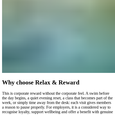
Why choose Relax & Reward​​​​‌ ‍ ​‍​‍‌‍ ‌ ​‍‌‍‍‌‌‍‌ ‌‍‍‌‌‍ ‍​‍​‍​ ‍‍​‍​‍‌ ​ ‌‍​‌‌‍ ‍‌‍‍‌‌ ‌​‌ ‍‌​‍ ‍‌‍‍‌‌‍ ​‍​‍​‍ ​​‍​‍‌‍‍​‌ ​‍‌‍‌‌‌‍‌‍​‍​‍​ ‍‍​‍​‍‌‍‍​‌ ‌​‌ ‌​‌ ​​‌ ​ ​ ‍‍​‍ ​‍ ‌‍ ​​‍ ‌‌‍​‌‌‍ ‍‌‍‌​​‍ ‌‌ ​‍​‍ ‌‌‍‍​‌‍ ‌ ‌​‌‍‌‌‌‍ ​‌ ​ ​‍ ‌‌ ​ ‌ ‌​‌ ‌‌‌‍‌​‌‍‍‌‌‍ ​‍ ‍‌ ‌‍‌‍‌‌‌ ​‍‌‍​ ‌‍‌‌‌‍ ​​‍ ‍‌‍​‌‌ ​​‌ ​​​‍ ‌‍‍‌‌‍ ‍‌ ‌​‌‍‌‌‌‍ ‍‌ ‌​​‍ ‌‍‌‌‌‍‌​‌‍‍‌‌ ‌​​‍ ‌‍ ‌‌‍ ‌‍‌​‌‍‌‌​ ‌‌ ​​‌ ​‍‌‍‌‌‌ ​ ‌‍‌‌‌‍ ‍‌ ‌​‌‍​‌‌ ‌​‌‍‍‌‌‍ ‌‍ ‍​ ‍ ‌‍‍‌‌‍‌​​ ‌‌‍​‍​ ‍‌​ ‍‌‌‍‌​‌‍​‌​ ‍​​ ‌‍​ ‌​​‍ ‌​ ‌​​ ‌ ‌‍‌‌​ ‌‌​‍ ‌​ ‌​​ ‌‍​ ​​​ ​ ​‍ ‌​ ‍​​ ​‌​ ‌‍​ ‌ ​‍ ‌​ ​‌​ ‌‍​ ​ ‌‍​‌‌‍‌‍​ ‍​​ ​‌‌‍​‍​ ‍‌​ ​​‌‍‌‌‌‍​ ​ ‍ ‌ ‌​‌ ‍‌‌ ​​‌‍‌‌​ ‌‌‍‍​‌‍ ‌ ‌​‌‍‌‌‌‍ ​‌‌​ ‌‍‍‌‌ ‌​‌‍‌‌‌‌​​‌‍​‌‌‍‌ ‌‍‌‌​ ‍ ‌ ​​‌‍​‌‌ ‌​‌‍‍​​ ‌‌ ​​‌‍​‌‌‍‌ ‌‍‌‌‌​​‍‌ ‌‌‌‍‍‌‌‍ ​‌‍‌​‌‍‌‌‌ ​‍​‍‌‌​ ‌‌‌​​‍‌‌ ‌‍‍ ‌‍‌‌‌ ‍‌​‍‌‌​ ​ ‌​‌​​‍‌‌​ ​ ‌​‌​​‍‌‌​ ​‍​ ​‍‌‍‌‌‌‍‌‌​ ‌‍​ ‍‌​ ​‍‌‍‌‍​ ‌‍​ ​ ​ ‌‍​ ‌​‌‍​‍‌‍‌​​‍‌‌​ ​‍​ ​‍​‍‌‌​ ‌‌‌​‌​​‍ ‍‌‍‍​‌‍‌‌‌‍​‌‌‍‌​‌‍‍‌‌‍ ‍‌‍‌ ​ ‌‍​‍‌‍​‌‌ ​ ‌‍‌‌‌‌‌‌‌ ​‍‌‍ ​​ ‌‌‍‍​‌ ‌​‌ ‌​‌ ​​‌ ​ ​‍‌‌​ ​ ‌​​‌​‍‌‌​ ​‍‌​‌‍​‍‌‌​ ​‍‌​‌‍‌‍ ​​‍ ‌‌‍​‌‌‍ ‍‌‍‌​​‍ ‌‌ ​‍​‍ ‌‌‍‍​‌‍ ‌ ‌​‌‍‌‌‌‍ ​‌ ​ ​‍ ‌‌ ​ ‌ ‌​‌ ‌‌‌‍‌​‌‍‍‌‌‍ ​‍ ‍‌ ‌‍‌‍‌‌‌ ​‍‌‍​ ‌‍‌‌‌‍ ​​‍ ‍‌‍​‌‌ ​​‌ ​​​‍‌‍‌‍‍‌‌‍‌​​ ‌‌‍​‍​ ‍‌​ ‍‌‌‍‌​‌‍​‌​ ‍​​ ‌‍​ ‌​​‍ ‌​ ‌​​ ‌ ‌‍‌‌​ ‌‌​‍ ‌​ ‌​​ ‌‍​ ​​​ ​ ​‍ ‌​ ‍​​ ​‌​ ‌‍​ ‌ ​‍ ‌​ ​‌​ ‌‍​ ​ ‌‍​‌‌‍‌‍​ ‍​​ ​‌‌‍​‍​ ‍‌​ ​​‌‍‌‌‌‍​ ​‍‌‍‌ ‌​‌ ‍‌‌ ​​‌‍‌‌​ ‌‌‍‍​‌‍ ‌ ‌​‌‍‌‌‌‍ ​‌‌​ ‌‍‍‌‌ ‌​‌‍‌‌‌‌​​‌‍​‌‌‍‌ ‌‍‌‌​‍‌‍‌ ​​‌‍​‌‌ ‌​‌‍‍​​ ‌‌ ​​‌‍​‌‌‍‌ ‌‍‌‌‌​​‍‌ ‌‌‌‍‍‌‌‍ ​‌‍‌​‌‍‌‌‌ ​‍​‍‌‌​ ‌‌‌​​‍‌‌ ‌‍‍ ‌‍‌‌‌ ‍‌​‍‌‌​ ​ ‌​‌​​‍‌‌​ ​ ‌​‌​​‍‌‌​ ​‍​ ​‍‌‍‌‌‌‍‌‌​ ‌‍​ ‍‌​ ​‍‌‍‌‍​ ‌‍​ ​ ​ ‌‍​ ‌​‌‍​‍‌‍‌​​‍‌‌​ ​‍​ ​‍​‍‌‌​ ‌‌‌​‌​​‍ ‍‌‍‍​‌‍‌‌‌‍​‌‌‍‌​‌‍‍‌‌‍ ‍‌‍‌ ​‍‌‍‌ ​​‌‍‌‌‌ ​‍‌ ​ ‌ ​​‌‍‌‌‌‍​ ‌ ‌​‌‍‍‌‌ ‌‍‌‍‌‌​ ‌‌ ​​‌ ‌‌‌‍​‍‌‍ ​‌‍‍‌‌ ​ ‌‍‍​‌‍‌‌‌‍‌​​‍​‍‌ ‌
This is corporate reward without the corporate feel. A swim before
the day begins, a quiet evening reset, a class that becomes part of the
week, or simply time away from the desk: each visit gives members
a reason to pause properly.​​​​‌ ‍ ​‍​‍‌‍ ‌ ​‍‌‍‍‌‌‍‌ ‌‍‍‌‌‍ ‍​‍​‍​ ‍‍​‍​‍‌ ​ ‌‍​‌‌‍ ‍‌‍‍‌‌ ‌​‌ ‍‌​‍ ‍‌‍‍‌‌‍ ​‍​‍​‍ ​​‍​‍‌‍‍​‌ ​‍‌‍‌‌‌‍‌‍​‍​‍​ ‍‍​‍​‍‌‍‍​‌ ‌​‌ ‌​‌ ​​‌ ​ ​ ‍‍​‍ ​‍ ‌‍ ​​‍ ‌‌‍​‌‌‍ ‍‌‍‌​​‍ ‌‌ ​‍​‍ ‌‌‍‍​‌‍ ‌ ‌​‌‍‌‌‌‍ ​‌ ​ ​‍ ‌‌ ​ ‌ ‌​‌ ‌‌‌‍‌​‌‍‍‌‌‍ ​‍ ‍‌ ‌‍‌‍‌‌‌ ​‍‌‍​ ‌‍‌‌‌‍ ​​‍ ‍‌‍​‌‌ ​​‌ ​​​‍ ‌‍‍‌‌‍ ‍‌ ‌​‌‍‌‌‌‍ ‍‌ ‌​​‍ ‌‍‌‌‌‍‌​‌‍‍‌‌ ‌​​‍ ‌‍ ‌‌‍ ‌‍‌​‌‍‌‌​ ‌‌ ​​‌ ​‍‌‍‌‌‌ ​ ‌‍‌‌‌‍ ‍‌ ‌​‌‍​‌‌ ‌​‌‍‍‌‌‍ ‌‍ ‍​ ‍ ‌‍‍‌‌‍‌​​ ‌‌‍​‍​ ‍‌​ ‍‌‌‍‌​‌‍​‌​ ‍​​ ‌‍​ ‌​​‍ ‌​ ‌​​ ‌ ‌‍‌‌​ ‌‌​‍ ‌​ ‌​​ ‌‍​ ​​​ ​ ​‍ ‌​ ‍​​ ​‌​ ‌‍​ ‌ ​‍ ‌​ ​‌​ ‌‍​ ​ ‌‍​‌‌‍‌‍​ ‍​​ ​‌‌‍​‍​ ‍‌​ ​​‌‍‌‌‌‍​ ​ ‍ ‌ ‌​‌ ‍‌‌ ​​‌‍‌‌​ ‌‌‍‍​‌‍ ‌ ‌​‌‍‌‌‌‍ ​‌‌​ ‌‍‍‌‌ ‌​‌‍‌‌‌‌​​‌‍​‌‌‍‌ ‌‍‌‌​ ‍ ‌ ​​‌‍​‌‌ ‌​‌‍‍​​ ‌‌ ​​‌‍​‌‌‍‌ ‌‍‌‌‌​​‍‌ ‌‌‌‍‍‌‌‍ ​‌‍‌​‌‍‌‌‌ ​‍​‍‌‌​ ‌‌‌​​‍‌‌ ‌‍‍ ‌‍‌‌‌ ‍‌​‍‌‌​ ​ ‌​‌​​‍‌‌​ ​ ‌​‌​​‍‌‌​ ​‍​ ​‍​ ​‌​ ‌‍​ ​ ​ ‌ ‌‍​‌​ ​ ​ ​‌​ ‌‌​ ​‍​ ‌‌‌‍‌​​ ‌​​‍‌‌​ ​‍​ ​‍​‍‌‌​ ‌‌‌​‌​​‍ ‍‌ ​ ‌‍‌‌‌‍​ ‌ ‌​‌‍‍‌‌‍ ‌‍ ‍‌ ​ ​‍‌‌​ ‌‌‌​​‍‌‌ ‌‍‍ ‌‍‌‌‌ ‍‌​‍‌‌​ ​ ‌​‌​​‍‌‌​ ​ ‌​‌​​‍‌‌​ ​‍​ ​‍​ ‍‌​ ‌​‌‍​‍​ ‌ ​ ​ ‌‍​‌​ ​​‌‍‌‍‌‍‌‍‌‍​ ​ ​‌​ ​‌​‍‌‌​ ​‍​ ​‍​‍‌‌​ ‌‌‌​‌​​‍ ‍‌‍​‍‌‍ ‌‍‌​‌ ‍‌​‍‌‌​ ‌‌‌​​‍‌‌ ‌‍‍ ‌‍‌‌‌ ‍‌​‍‌‌​ ​ ‌​‌​​‍‌‌​ ​ ‌​‌​​‍‌‌​ ​‍​ ​‍‌‍‌​​ ‌‍‌‍‌‌​ ‍​​ ​​​ ‌‌‌‍​‍​ ‌‍​ ​‍​ ​‌​ ‌‌‌‍​‍​‍‌‌​ ​‍​ ​‍​‍‌‌​ ‌‌‌​‌​​‍ ‍‌‍​ ‌‍‍​‌‍‍‌‌‍ ​‌‍‌​‌ ​‍‌‍‌‌‌‍ ‍​‍‌‌​ ‌‌‌​​‍‌‌ ‌‍‍ ‌‍‌‌‌ ‍‌​‍‌‌​ ​ ‌​‌​​‍‌‌​ ​ ‌​‌​​‍‌‌​ ​‍​ ​‍‌‍​‌‌‍‌​​ ​​​ ‌​​ ‌ ​ ‌‍​ ​‌‌‍‌‍​ ‍​‌‍​‌‌‍​‍‌‍​‌​‍‌‌​ ​‍​ ​‍​‍‌‌​ ‌‌‌​‌​​‍ ‍‌ ‌​‌‍‌‌‌ ‍​‌ ‌​​ ‌‍​‍‌‍​‌‌ ​ ‌‍‌‌‌‌‌‌‌ ​‍‌‍ ​​ ‌‌‍‍​‌ ‌​‌ ‌​‌ ​​‌ ​ ​‍‌‌​ ​ ‌​​‌​‍‌‌​ ​‍‌​‌‍​‍‌‌​ ​‍‌​‌‍‌‍ ​​‍ ‌‌‍​‌‌‍ ‍‌‍‌​​‍ ‌‌ ​‍​‍ ‌‌‍‍​‌‍ ‌ ‌​‌‍‌‌‌‍ ​‌ ​ ​‍ ‌‌ ​ ‌ ‌​‌ ‌‌‌‍‌​‌‍‍‌‌‍ ​‍ ‍‌ ‌‍‌‍‌‌‌ ​‍‌‍​ ‌‍‌‌‌‍ ​​‍ ‍‌‍​‌‌ ​​‌ ​​​‍‌‍‌‍‍‌‌‍‌​​ ‌‌‍​‍​ ‍‌​ ‍‌‌‍‌​‌‍​‌​ ‍​​ ‌‍​ ‌​​‍ ‌​ ‌​​ ‌ ‌‍‌‌​ ‌‌​‍ ‌​ ‌​​ ‌‍​ ​​​ ​ ​‍ ‌​ ‍​​ ​‌​ ‌‍​ ‌ ​‍ ‌​ ​‌​ ‌‍​ ​ ‌‍​‌‌‍‌‍​ ‍​​ ​‌‌‍​‍​ ‍‌​ ​​‌‍‌‌‌‍​ ​‍‌‍‌ ‌​‌ ‍‌‌ ​​‌‍‌‌​ ‌‌‍‍​‌‍ ‌ ‌​‌‍‌‌‌‍ ​‌‌​ ‌‍‍‌‌ ‌​‌‍‌‌‌‌​​‌‍​‌‌‍‌ ‌‍‌‌​‍‌‍‌ ​​‌‍​‌‌ ‌​‌‍‍​​ ‌‌ ​​‌‍​‌‌‍‌ ‌‍‌‌‌​​‍‌ ‌‌‌‍‍‌‌‍ ​‌‍‌​‌‍‌‌‌ ​‍​‍‌‌​ ‌‌‌​​‍‌‌ ‌‍‍ ‌‍‌‌‌ ‍‌​‍‌‌​ ​ ‌​‌​​‍‌‌​ ​ ‌​‌​​‍‌‌​ ​‍​ ​‍​ ​‌​ ‌‍​ ​ ​ ‌ ‌‍​‌​ ​ ​ ​‌​ ‌‌​ ​‍​ ‌‌‌‍‌​​ ‌​​‍‌‌​ ​‍​ ​‍​‍‌‌​ ‌‌‌​‌​​‍ ‍‌ ​ ‌‍‌‌‌‍​ ‌ ‌​‌‍‍‌‌‍ ‌‍ ‍‌ ​ ​‍‌‌​ ‌‌‌​​‍‌‌ ‌‍‍ ‌‍‌‌‌ ‍‌​‍‌‌​ ​ ‌​‌​​‍‌‌​ ​ ‌​‌​​‍‌‌​ ​‍​ ​‍​ ‍‌​ ‌​‌‍​‍​ ‌ ​ ​ ‌‍​‌​ ​​‌‍‌‍‌‍‌‍‌‍​ ​ ​‌​ ​‌​‍‌‌​ ​‍​ ​‍​‍‌‌​ ‌‌‌​‌​​‍ ‍‌‍​‍‌‍ ‌‍‌​‌ ‍‌​‍‌‌​ ‌‌‌​​‍‌‌ ‌‍‍ ‌‍‌‌‌ ‍‌​‍‌‌​ ​ ‌​‌​​‍‌‌​ ​ ‌​‌​​‍‌‌​ ​‍​ ​‍‌‍‌​​ ‌‍‌‍‌‌​ ‍​​ ​​​ ‌‌‌‍​‍​ ‌‍​ ​‍​ ​‌​ ‌‌‌‍​‍​‍‌‌​ ​‍​ ​‍​‍‌‌​ ‌‌‌​‌​​‍ ‍‌‍​ ‌‍‍​‌‍‍‌‌‍ ​‌‍‌​‌ ​‍‌‍‌‌‌‍ ‍​‍‌‌​ ‌‌‌​​‍‌‌ ‌‍‍ ‌‍‌‌‌ ‍‌​‍‌‌​ ​ ‌​‌​​‍‌‌​ ​ ‌​‌​​‍‌‌​ ​‍​ ​‍‌‍​‌‌‍‌​​ ​​​ ‌​​ ‌ ​ ‌‍​ ​‌‌‍‌‍​ ‍​‌‍​‌‌‍​‍‌‍​‌​‍‌‌​ ​‍​ ​‍​‍‌‌​ ‌‌‌​‌​​‍ ‍‌ ‌​‌‍‌‌‌ ‍​‌ ‌​​‍‌‍‌ ​​‌‍‌‌‌ ​‍‌ ​ ‌ ​​‌‍‌‌‌‍​ ‌ ‌​‌‍‍‌‌ ‌‍‌‍‌‌​ ‌‌ ​​‌ ‌‌‌‍​‍‌‍ ​‌‍‍‌‌ ​ ‌‍‍​‌‍‌‌‌‍‌​​‍​‍‌ ‌ For employers, it is a considered way to
recognise loyalty, support wellbeing and offer a benefit with genuine