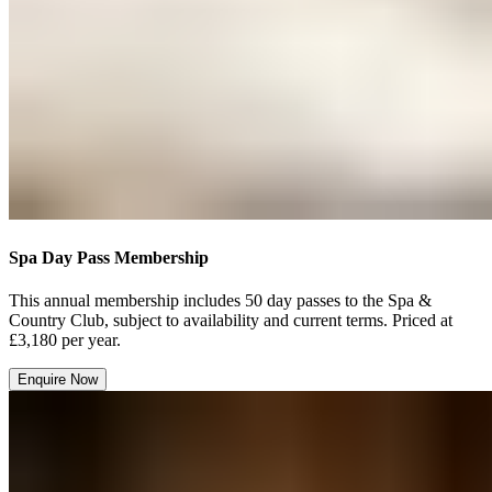
Spa Day Pass Membership​​​​‌ ‍ ​‍​‍‌‍ ‌ ​‍‌‍‍‌‌‍‌ ‌‍‍‌‌‍ ‍​‍​‍​ ‍‍​‍​‍‌ ​ ‌‍​‌‌‍ ‍‌‍‍‌‌ ‌​‌ ‍‌​‍ ‍‌‍‍‌‌‍ ​‍​‍​‍ ​​‍​‍‌‍‍​‌ ​‍‌‍‌‌‌‍‌‍​‍​‍​ ‍‍​‍​‍‌‍‍​‌ ‌​‌ ‌​‌ ​​‌ ​ ​ ‍‍​‍ ​‍ ‌‍ ​​‍ ‌‌‍​‌‌‍ ‍‌‍‌​​‍ ‌‌ ​‍​‍ ‌‌‍‍​‌‍ ‌ ‌​‌‍‌‌‌‍ ​‌ ​ ​‍ ‌‌ ​ ‌ ‌​‌ ‌‌‌‍‌​‌‍‍‌‌‍ ​‍ ‍‌ ‌‍‌‍‌‌‌ ​‍‌‍​ ‌‍‌‌‌‍ ​​‍ ‍‌‍​‌‌ ​​‌ ​​​‍ ‌‍‍‌‌‍ ‍‌ ‌​‌‍‌‌‌‍ ‍‌ ‌​​‍ ‌‍‌‌‌‍‌​‌‍‍‌‌ ‌​​‍ ‌‍ ‌‌‍ ‌‍‌​‌‍‌‌​ ‌‌ ​​‌ ​‍‌‍‌‌‌ ​ ‌‍‌‌‌‍ ‍‌ ‌​‌‍​‌‌ ‌​‌‍‍‌‌‍ ‌‍ ‍​ ‍ ‌‍‍‌‌‍‌​​ ‌‌‍​‍​ ‍‌​ ‍‌‌‍‌​‌‍​‌​ ‍​​ ‌‍​ ‌​​‍ ‌​ ‌​​ ‌ ‌‍‌‌​ ‌‌​‍ ‌​ ‌​​ ‌‍​ ​​​ ​ ​‍ ‌​ ‍​​ ​‌​ ‌‍​ ‌ ​‍ ‌​ ​‌​ ‌‍​ ​ ‌‍​‌‌‍‌‍​ ‍​​ ​‌‌‍​‍​ ‍‌​ ​​‌‍‌‌‌‍​ ​ ‍ ‌ ‌​‌ ‍‌‌ ​​‌‍‌‌​ ‌‌‍‍​‌‍ ‌ ‌​‌‍‌‌‌‍ ​‌‌​ ‌‍‍‌‌ ‌​‌‍‌‌‌‌​​‌‍​‌‌‍‌ ‌‍‌‌​ ‍ ‌ ​​‌‍​‌‌ ‌​‌‍‍​​ ‌‌ ​​‌‍​‌‌‍‌ ‌‍‌‌‌​​‍‌ ‌‌‌‍‍‌‌‍ ​‌‍‌​‌‍‌‌‌ ​‍​‍‌‌​ ‌‌‌​​‍‌‌ ‌‍‍ ‌‍‌‌‌ ‍‌​‍‌‌​ ​ ‌​‌​​‍‌‌​ ​ ‌​‌​​‍‌‌​ ​‍​ ​‍‌‍‌‌​ ​​‌‍​‌‌‍‌‌​ ‌‌‌‍‌‍​ ​‍‌‍​ ‌‍‌‌‌‍‌‌​ ‌‌​ ‍​​‍‌‌​ ​‍​ ​‍​‍‌‌​ ‌‌‌​‌​​‍ ‍‌‍​ ‌‍ ‌‍ ‍‌ ‌​‌‍‌‌‌‍ ‍‌ ‌​​‍‌‌​ ‌‌‌​​‍‌‌ ‌‍‍ ‌‍‌‌‌ ‍‌​‍‌‌​ ​ ‌​‌​​‍‌‌​ ​ ‌​‌​​‍‌‌​ ​‍​ ​‍​ ‌‌​ ​‌​ ​‍​ ​‌​ ​‍​ ‌ ​ ​‍​ ‌​‌‍​‌​ ​‍​ ​‍‌‍‌​​‍‌‌​ ​‍​ ​‍​‍‌‌​ ‌‌‌​‌​​‍ ‍‌ ‌​‌‍‍‌‌ ‌​‌‍ ​‌‍‌‌​ ‌‍​‍‌‍​‌‌ ​ ‌‍‌‌‌‌‌‌‌ ​‍‌‍ ​​ ‌‌‍‍​‌ ‌​‌ ‌​‌ ​​‌ ​ ​‍‌‌​ ​ ‌​​‌​‍‌‌​ ​‍‌​‌‍​‍‌‌​ ​‍‌​‌‍‌‍ ​​‍ ‌‌‍​‌‌‍ ‍‌‍‌​​‍ ‌‌ ​‍​‍ ‌‌‍‍​‌‍ ‌ ‌​‌‍‌‌‌‍ ​‌ ​ ​‍ ‌‌ ​ ‌ ‌​‌ ‌‌‌‍‌​‌‍‍‌‌‍ ​‍ ‍‌ ‌‍‌‍‌‌‌ ​‍‌‍​ ‌‍‌‌‌‍ ​​‍ ‍‌‍​‌‌ ​​‌ ​​​‍‌‍‌‍‍‌‌‍‌​​ ‌‌‍​‍​ ‍‌​ ‍‌‌‍‌​‌‍​‌​ ‍​​ ‌‍​ ‌​​‍ ‌​ ‌​​ ‌ ‌‍‌‌​ ‌‌​‍ ‌​ ‌​​ ‌‍​ ​​​ ​ ​‍ ‌​ ‍​​ ​‌​ ‌‍​ ‌ ​‍ ‌​ ​‌​ ‌‍​ ​ ‌‍​‌‌‍‌‍​ ‍​​ ​‌‌‍​‍​ ‍‌​ ​​‌‍‌‌‌‍​ ​‍‌‍‌ ‌​‌ ‍‌‌ ​​‌‍‌‌​ ‌‌‍‍​‌‍ ‌ ‌​‌‍‌‌‌‍ ​‌‌​ ‌‍‍‌‌ ‌​‌‍‌‌‌‌​​‌‍​‌‌‍‌ ‌‍‌‌​‍‌‍‌ ​​‌‍​‌‌ ‌​‌‍‍​​ ‌‌ ​​‌‍​‌‌‍‌ ‌‍‌‌‌​​‍‌ ‌‌‌‍‍‌‌‍ ​‌‍‌​‌‍‌‌‌ ​‍​‍‌‌​ ‌‌‌​​‍‌‌ ‌‍‍ ‌‍‌‌‌ ‍‌​‍‌‌​ ​ ‌​‌​​‍‌‌​ ​ ‌​‌​​‍‌‌​ ​‍​ ​‍‌‍‌‌​ ​​‌‍​‌‌‍‌‌​ ‌‌‌‍‌‍​ ​‍‌‍​ ‌‍‌‌‌‍‌‌​ ‌‌​ ‍​​‍‌‌​ ​‍​ ​‍​‍‌‌​ ‌‌‌​‌​​‍ ‍‌‍​ ‌‍ ‌‍ ‍‌ ‌​‌‍‌‌‌‍ ‍‌ ‌​​‍‌‌​ ‌‌‌​​‍‌‌ ‌‍‍ ‌‍‌‌‌ ‍‌​‍‌‌​ ​ ‌​‌​​‍‌‌​ ​ ‌​‌​​‍‌‌​ ​‍​ ​‍​ ‌‌​ ​‌​ ​‍​ ​‌​ ​‍​ ‌ ​ ​‍​ ‌​‌‍​‌​ ​‍​ ​‍‌‍‌​​‍‌‌​ ​‍​ ​‍​‍‌‌​ ‌‌‌​‌​​‍ ‍‌ ‌​‌‍‍‌‌ ‌​‌‍ ​‌‍‌‌​‍‌‍‌ ​​‌‍‌‌‌ ​‍‌ ​ ‌ ​​‌‍‌‌‌‍​ ‌ ‌​‌‍‍‌‌ ‌‍‌‍‌‌​ ‌‌ ​​‌ ‌‌‌‍​‍‌‍ ​‌‍‍‌‌ ​ ‌‍‍​‌‍‌‌‌‍‌​​‍​‍‌ ‌
This annual membership ​​​​‌ ‍ ​‍​‍‌‍ ‌ ​‍‌‍‍‌‌‍‌ ‌‍‍‌‌‍ ‍​‍​‍​ ‍‍​‍​‍‌ ​ ‌‍​‌‌‍ ‍‌‍‍‌‌ ‌​‌ ‍‌​‍ ‍‌‍‍‌‌‍ ​‍​‍​‍ ​​‍​‍‌‍‍​‌ ​‍‌‍‌‌‌‍‌‍​‍​‍​ ‍‍​‍​‍‌‍‍​‌ ‌​‌ ‌​‌ ​​‌ ​ ​ ‍‍​‍ ​‍ ‌‍ ​​‍ ‌‌‍​‌‌‍ ‍‌‍‌​​‍ ‌‌ ​‍​‍ ‌‌‍‍​‌‍ ‌ ‌​‌‍‌‌‌‍ ​‌ ​ ​‍ ‌‌ ​ ‌ ‌​‌ ‌‌‌‍‌​‌‍‍‌‌‍ ​‍ ‍‌ ‌‍‌‍‌‌‌ ​‍‌‍​ ‌‍‌‌‌‍ ​​‍ ‍‌‍​‌‌ ​​‌ ​​​‍ ‌‍‍‌‌‍ ‍‌ ‌​‌‍‌‌‌‍ ‍‌ ‌​​‍ ‌‍‌‌‌‍‌​‌‍‍‌‌ ‌​​‍ ‌‍ ‌‌‍ ‌‍‌​‌‍‌‌​ ‌‌ ​​‌ ​‍‌‍‌‌‌ ​ ‌‍‌‌‌‍ ‍‌ ‌​‌‍​‌‌ ‌​‌‍‍‌‌‍ ‌‍ ‍​ ‍ ‌‍‍‌‌‍‌​​ ‌‌‍​‍​ ‍‌​ ‍‌‌‍‌​‌‍​‌​ ‍​​ ‌‍​ ‌​​‍ ‌​ ‌​​ ‌ ‌‍‌‌​ ‌‌​‍ ‌​ ‌​​ ‌‍​ ​​​ ​ ​‍ ‌​ ‍​​ ​‌​ ‌‍​ ‌ ​‍ ‌​ ​‌​ ‌‍​ ​ ‌‍​‌‌‍‌‍​ ‍​​ ​‌‌‍​‍​ ‍‌​ ​​‌‍‌‌‌‍​ ​ ‍ ‌ ‌​‌ ‍‌‌ ​​‌‍‌‌​ ‌‌‍‍​‌‍ ‌ ‌​‌‍‌‌‌‍ ​‌‌​ ‌‍‍‌‌ ‌​‌‍‌‌‌‌​​‌‍​‌‌‍‌ ‌‍‌‌​ ‍ ‌ ​​‌‍​‌‌ ‌​‌‍‍​​ ‌‌ ​​‌‍​‌‌‍‌ ‌‍‌‌‌​​‍‌ ‌‌‌‍‍‌‌‍ ​‌‍‌​‌‍‌‌‌ ​‍​‍‌‌​ ‌‌‌​​‍‌‌ ‌‍‍ ‌‍‌‌‌ ‍‌​‍‌‌​ ​ ‌​‌​​‍‌‌​ ​ ‌​‌​​‍‌‌​ ​‍​ ​‍​ ​‌​ ‌‍​ ​ ​ ‌ ‌‍​‌​ ​ ​ ​‌​ ‌‌​ ​‍​ ‌‌‌‍‌​​ ‌​​‍‌‌​ ​‍​ ​‍​‍‌‌​ ‌‌‌​‌​​‍ ‍‌ ​ ‌‍‌‌‌‍​ ‌ ‌​‌‍‍‌‌‍ ‌‍ ‍‌ ​ ​‍‌‌​ ‌‌‌​​‍‌‌ ‌‍‍ ‌‍‌‌‌ ‍‌​‍‌‌​ ​ ‌​‌​​‍‌‌​ ​ ‌​‌​​‍‌‌​ ​‍​ ​‍​ ​‌​ ‌​​ ‍‌​ ‌​​ ‌ ​ ‌‌‌‍‌‌​ ​ ​ ​​​ ‍‌​ ‍‌‌‍‌‍​‍‌‌​ ​‍​ ​‍​‍‌‌​ ‌‌‌​‌​​‍ ‍‌‍​‍‌‍ ‌‍‌​‌ ‍‌​‍‌‌​ ‌‌‌​​‍‌‌ ‌‍‍ ‌‍‌‌‌ ‍‌​‍‌‌​ ​ ‌​‌​​‍‌‌​ ​ ‌​‌​​‍‌‌​ ​‍​ ​‍​ ‍​‌‍‌​‌‍‌‌‌‍​‍​ ‌ ​ ​​​ ​ ​ ​‍‌‍‌‍‌‍‌‍​ ​‌​ ‍‌​‍‌‌​ ​‍​ ​‍​‍‌‌​ ‌‌‌​‌​​‍ ‍‌‍​ ‌‍‍​‌‍‍‌‌‍ ​‌‍‌​‌ ​‍‌‍‌‌‌‍ ‍​‍‌‌​ ‌‌‌​​‍‌‌ ‌‍‍ ‌‍‌‌‌ ‍‌​‍‌‌​ ​ ‌​‌​​‍‌‌​ ​ ‌​‌​​‍‌‌​ ​‍​ ​‍‌‍​‍‌‍​‌‌‍‌‌‌‍‌​​ ‍‌​ ‌​​ ‍​‌‍​‍‌‍‌​‌‍​ ​ ‌‌​ ‍​​‍‌‌​ ​‍​ ​‍​‍‌‌​ ‌‌‌​‌​​‍ ‍‌ ‌​‌‍‌‌‌ ‍​‌ ‌​​ ‌‍​‍‌‍​‌‌ ​ ‌‍‌‌‌‌‌‌‌ ​‍‌‍ ​​ ‌‌‍‍​‌ ‌​‌ ‌​‌ ​​‌ ​ ​‍‌‌​ ​ ‌​​‌​‍‌‌​ ​‍‌​‌‍​‍‌‌​ ​‍‌​‌‍‌‍ ​​‍ ‌‌‍​‌‌‍ ‍‌‍‌​​‍ ‌‌ ​‍​‍ ‌‌‍‍​‌‍ ‌ ‌​‌‍‌‌‌‍ ​‌ ​ ​‍ ‌‌ ​ ‌ ‌​‌ ‌‌‌‍‌​‌‍‍‌‌‍ ​‍ ‍‌ ‌‍‌‍‌‌‌ ​‍‌‍​ ‌‍‌‌‌‍ ​​‍ ‍‌‍​‌‌ ​​‌ ​​​‍‌‍‌‍‍‌‌‍‌​​ ‌‌‍​‍​ ‍‌​ ‍‌‌‍‌​‌‍​‌​ ‍​​ ‌‍​ ‌​​‍ ‌​ ‌​​ ‌ ‌‍‌‌​ ‌‌​‍ ‌​ ‌​​ ‌‍​ ​​​ ​ ​‍ ‌​ ‍​​ ​‌​ ‌‍​ ‌ ​‍ ‌​ ​‌​ ‌‍​ ​ ‌‍​‌‌‍‌‍​ ‍​​ ​‌‌‍​‍​ ‍‌​ ​​‌‍‌‌‌‍​ ​‍‌‍‌ ‌​‌ ‍‌‌ ​​‌‍‌‌​ ‌‌‍‍​‌‍ ‌ ‌​‌‍‌‌‌‍ ​‌‌​ ‌‍‍‌‌ ‌​‌‍‌‌‌‌​​‌‍​‌‌‍‌ ‌‍‌‌​‍‌‍‌ ​​‌‍​‌‌ ‌​‌‍‍​​ ‌‌ ​​‌‍​‌‌‍‌ ‌‍‌‌‌​​‍‌ ‌‌‌‍‍‌‌‍ ​‌‍‌​‌‍‌‌‌ ​‍​‍‌‌​ ‌‌‌​​‍‌‌ ‌‍‍ ‌‍‌‌‌ ‍‌​‍‌‌​ ​ ‌​‌​​‍‌‌​ ​ ‌​‌​​‍‌‌​ ​‍​ ​‍​ ​‌​ ‌‍​ ​ ​ ‌ ‌‍​‌​ ​ ​ ​‌​ ‌‌​ ​‍​ ‌‌‌‍‌​​ ‌​​‍‌‌​ ​‍​ ​‍​‍‌‌​ ‌‌‌​‌​​‍ ‍‌ ​ ‌‍‌‌‌‍​ ‌ ‌​‌‍‍‌‌‍ ‌‍ ‍‌ ​ ​‍‌‌​ ‌‌‌​​‍‌‌ ‌‍‍ ‌‍‌‌‌ ‍‌​‍‌‌​ ​ ‌​‌​​‍‌‌​ ​ ‌​‌​​‍‌‌​ ​‍​ ​‍​ ​‌​ ‌​​ ‍‌​ ‌​​ ‌ ​ ‌‌‌‍‌‌​ ​ ​ ​​​ ‍‌​ ‍‌‌‍‌‍​‍‌‌​ ​‍​ ​‍​‍‌‌​ ‌‌‌​‌​​‍ ‍‌‍​‍‌‍ ‌‍‌​‌ ‍‌​‍‌‌​ ‌‌‌​​‍‌‌ ‌‍‍ ‌‍‌‌‌ ‍‌​‍‌‌​ ​ ‌​‌​​‍‌‌​ ​ ‌​‌​​‍‌‌​ ​‍​ ​‍​ ‍​‌‍‌​‌‍‌‌‌‍​‍​ ‌ ​ ​​​ ​ ​ ​‍‌‍‌‍‌‍‌‍​ ​‌​ ‍‌​‍‌‌​ ​‍​ ​‍​‍‌‌​ ‌‌‌​‌​​‍ ‍‌‍​ ‌‍‍​‌‍‍‌‌‍ ​‌‍‌​‌ ​‍‌‍‌‌‌‍ ‍​‍‌‌​ ‌‌‌​​‍‌‌ ‌‍‍ ‌‍‌‌‌ ‍‌​‍‌‌​ ​ ‌​‌​​‍‌‌​ ​ ‌​‌​​‍‌‌​ ​‍​ ​‍‌‍​‍‌‍​‌‌‍‌‌‌‍‌​​ ‍‌​ ‌​​ ‍​‌‍​‍‌‍‌​‌‍​ ​ ‌‌​ ‍​​‍‌‌​ ​‍​ ​‍​‍‌‌​ ‌‌‌​‌​​‍ ‍‌ ‌​‌‍‌‌‌ ‍​‌ ‌​​‍‌‍‌ ​​‌‍‌‌‌ ​‍‌ ​ ‌ ​​‌‍‌‌‌‍​ ‌ ‌​‌‍‍‌‌ ‌‍‌‍‌‌​ ‌‌ ​​‌ ‌‌‌‍​‍‌‍ ​‌‍‍‌‌ ​ ‌‍‍​‌‍‌‌‌‍‌​​‍​‍‌ ‌includes ​​​​‌ ‍ ​‍​‍‌‍ ‌ ​‍‌‍‍‌‌‍‌ ‌‍‍‌‌‍ ‍​‍​‍​ ‍‍​‍​‍‌ ​ ‌‍​‌‌‍ ‍‌‍‍‌‌ ‌​‌ ‍‌​‍ ‍‌‍‍‌‌‍ ​‍​‍​‍ ​​‍​‍‌‍‍​‌ ​‍‌‍‌‌‌‍‌‍​‍​‍​ ‍‍​‍​‍‌‍‍​‌ ‌​‌ ‌​‌ ​​‌ ​ ​ ‍‍​‍ ​‍ ‌‍ ​​‍ ‌‌‍​‌‌‍ ‍‌‍‌​​‍ ‌‌ ​‍​‍ ‌‌‍‍​‌‍ ‌ ‌​‌‍‌‌‌‍ ​‌ ​ ​‍ ‌‌ ​ ‌ ‌​‌ ‌‌‌‍‌​‌‍‍‌‌‍ ​‍ ‍‌ ‌‍‌‍‌‌‌ ​‍‌‍​ ‌‍‌‌‌‍ ​​‍ ‍‌‍​‌‌ ​​‌ ​​​‍ ‌‍‍‌‌‍ ‍‌ ‌​‌‍‌‌‌‍ ‍‌ ‌​​‍ ‌‍‌‌‌‍‌​‌‍‍‌‌ ‌​​‍ ‌‍ ‌‌‍ ‌‍‌​‌‍‌‌​ ‌‌ ​​‌ ​‍‌‍‌‌‌ ​ ‌‍‌‌‌‍ ‍‌ ‌​‌‍​‌‌ ‌​‌‍‍‌‌‍ ‌‍ ‍​ ‍ ‌‍‍‌‌‍‌​​ ‌‌‍​‍​ ‍‌​ ‍‌‌‍‌​‌‍​‌​ ‍​​ ‌‍​ ‌​​‍ ‌​ ‌​​ ‌ ‌‍‌‌​ ‌‌​‍ ‌​ ‌​​ ‌‍​ ​​​ ​ ​‍ ‌​ ‍​​ ​‌​ ‌‍​ ‌ ​‍ ‌​ ​‌​ ‌‍​ ​ ‌‍​‌‌‍‌‍​ ‍​​ ​‌‌‍​‍​ ‍‌​ ​​‌‍‌‌‌‍​ ​ ‍ ‌ ‌​‌ ‍‌‌ ​​‌‍‌‌​ ‌‌‍‍​‌‍ ‌ ‌​‌‍‌‌‌‍ ​‌‌​ ‌‍‍‌‌ ‌​‌‍‌‌‌‌​​‌‍​‌‌‍‌ ‌‍‌‌​ ‍ ‌ ​​‌‍​‌‌ ‌​‌‍‍​​ ‌‌ ​​‌‍​‌‌‍‌ ‌‍‌‌‌​​‍‌ ‌‌‌‍‍‌‌‍ ​‌‍‌​‌‍‌‌‌ ​‍​‍‌‌​ ‌‌‌​​‍‌‌ ‌‍‍ ‌‍‌‌‌ ‍‌​‍‌‌​ ​ ‌​‌​​‍‌‌​ ​ ‌​‌​​‍‌‌​ ​‍​ ​‍​ ​‌​ ‌‍​ ​ ​ ‌ ‌‍​‌​ ​ ​ ​‌​ ‌‌​ ​‍​ ‌‌‌‍‌​​ ‌​​‍‌‌​ ​‍​ ​‍​‍‌‌​ ‌‌‌​‌​​‍ ‍‌ ​ ‌‍‌‌‌‍​ ‌ ‌​‌‍‍‌‌‍ ‌‍ ‍‌ ​ ​‍‌‌​ ‌‌‌​​‍‌‌ ‌‍‍ ‌‍‌‌‌ ‍‌​‍‌‌​ ​ ‌​‌​​‍‌‌​ ​ ‌​‌​​‍‌‌​ ​‍​ ​‍​ ​‌​ ‌​​ ‍‌​ ‌​​ ‌ ​ ‌‌‌‍‌‌​ ​ ​ ​​​ ‍‌​ ‍‌‌‍‌‍​‍‌‌​ ​‍​ ​‍​‍‌‌​ ‌‌‌​‌​​‍ ‍‌‍​‍‌‍ ‌‍‌​‌ ‍‌​‍‌‌​ ‌‌‌​​‍‌‌ ‌‍‍ ‌‍‌‌‌ ‍‌​‍‌‌​ ​ ‌​‌​​‍‌‌​ ​ ‌​‌​​‍‌‌​ ​‍​ ​‍​ ‍​‌‍‌​‌‍‌‌‌‍​‍​ ‌ ​ ​​​ ​ ​ ​‍‌‍‌‍‌‍‌‍​ ​‌​ ‍‌​‍‌‌​ ​‍​ ​‍​‍‌‌​ ‌‌‌​‌​​‍ ‍‌‍​ ‌‍‍​‌‍‍‌‌‍ ​‌‍‌​‌ ​‍‌‍‌‌‌‍ ‍​‍‌‌​ ‌‌‌​​‍‌‌ ‌‍‍ ‌‍‌‌‌ ‍‌​‍‌‌​ ​ ‌​‌​​‍‌‌​ ​ ‌​‌​​‍‌‌​ ​‍​ ​‍‌‍‌​‌‍‌‌‌‍‌‌‌‍​ ‌‍​‍​ ​ ​ ​ ​ ​​​ ​​‌‍‌‌​ ‌‍‌‍​‍​‍‌‌​ ​‍​ ​‍​‍‌‌​ ‌‌‌​‌​​‍ ‍‌ ‌​‌‍‌‌‌ ‍​‌ ‌​​ ‌‍​‍‌‍​‌‌ ​ ‌‍‌‌‌‌‌‌‌ ​‍‌‍ ​​ ‌‌‍‍​‌ ‌​‌ ‌​‌ ​​‌ ​ ​‍‌‌​ ​ ‌​​‌​‍‌‌​ ​‍‌​‌‍​‍‌‌​ ​‍‌​‌‍‌‍ ​​‍ ‌‌‍​‌‌‍ ‍‌‍‌​​‍ ‌‌ ​‍​‍ ‌‌‍‍​‌‍ ‌ ‌​‌‍‌‌‌‍ ​‌ ​ ​‍ ‌‌ ​ ‌ ‌​‌ ‌‌‌‍‌​‌‍‍‌‌‍ ​‍ ‍‌ ‌‍‌‍‌‌‌ ​‍‌‍​ ‌‍‌‌‌‍ ​​‍ ‍‌‍​‌‌ ​​‌ ​​​‍‌‍‌‍‍‌‌‍‌​​ ‌‌‍​‍​ ‍‌​ ‍‌‌‍‌​‌‍​‌​ ‍​​ ‌‍​ ‌​​‍ ‌​ ‌​​ ‌ ‌‍‌‌​ ‌‌​‍ ‌​ ‌​​ ‌‍​ ​​​ ​ ​‍ ‌​ ‍​​ ​‌​ ‌‍​ ‌ ​‍ ‌​ ​‌​ ‌‍​ ​ ‌‍​‌‌‍‌‍​ ‍​​ ​‌‌‍​‍​ ‍‌​ ​​‌‍‌‌‌‍​ ​‍‌‍‌ ‌​‌ ‍‌‌ ​​‌‍‌‌​ ‌‌‍‍​‌‍ ‌ ‌​‌‍‌‌‌‍ ​‌‌​ ‌‍‍‌‌ ‌​‌‍‌‌‌‌​​‌‍​‌‌‍‌ ‌‍‌‌​‍‌‍‌ ​​‌‍​‌‌ ‌​‌‍‍​​ ‌‌ ​​‌‍​‌‌‍‌ ‌‍‌‌‌​​‍‌ ‌‌‌‍‍‌‌‍ ​‌‍‌​‌‍‌‌‌ ​‍​‍‌‌​ ‌‌‌​​‍‌‌ ‌‍‍ ‌‍‌‌‌ ‍‌​‍‌‌​ ​ ‌​‌​​‍‌‌​ ​ ‌​‌​​‍‌‌​ ​‍​ ​‍​ ​‌​ ‌‍​ ​ ​ ‌ ‌‍​‌​ ​ ​ ​‌​ ‌‌​ ​‍​ ‌‌‌‍‌​​ ‌​​‍‌‌​ ​‍​ ​‍​‍‌‌​ ‌‌‌​‌​​‍ ‍‌ ​ ‌‍‌‌‌‍​ ‌ ‌​‌‍‍‌‌‍ ‌‍ ‍‌ ​ ​‍‌‌​ ‌‌‌​​‍‌‌ ‌‍‍ ‌‍‌‌‌ ‍‌​‍‌‌​ ​ ‌​‌​​‍‌‌​ ​ ‌​‌​​‍‌‌​ ​‍​ ​‍​ ​‌​ ‌​​ ‍‌​ ‌​​ ‌ ​ ‌‌‌‍‌‌​ ​ ​ ​​​ ‍‌​ ‍‌‌‍‌‍​‍‌‌​ ​‍​ ​‍​‍‌‌​ ‌‌‌​‌​​‍ ‍‌‍​‍‌‍ ‌‍‌​‌ ‍‌​‍‌‌​ ‌‌‌​​‍‌‌ ‌‍‍ ‌‍‌‌‌ ‍‌​‍‌‌​ ​ ‌​‌​​‍‌‌​ ​ ‌​‌​​‍‌‌​ ​‍​ ​‍​ ‍​‌‍‌​‌‍‌‌‌‍​‍​ ‌ ​ ​​​ ​ ​ ​‍‌‍‌‍‌‍‌‍​ ​‌​ ‍‌​‍‌‌​ ​‍​ ​‍​‍‌‌​ ‌‌‌​‌​​‍ ‍‌‍​ ‌‍‍​‌‍‍‌‌‍ ​‌‍‌​‌ ​‍‌‍‌‌‌‍ ‍​‍‌‌​ ‌‌‌​​‍‌‌ ‌‍‍ ‌‍‌‌‌ ‍‌​‍‌‌​ ​ ‌​‌​​‍‌‌​ ​ ‌​‌​​‍‌‌​ ​‍​ ​‍‌‍‌​‌‍‌‌‌‍‌‌‌‍​ ‌‍​‍​ ​ ​ ​ ​ ​​​ ​​‌‍‌‌​ ‌‍‌‍​‍​‍‌‌​ ​‍​ ​‍​‍‌‌​ ‌‌‌​‌​​‍ ‍‌ ‌​‌‍‌‌‌ ‍​‌ ‌​​‍‌‍‌ ​​‌‍‌‌‌ ​‍‌ ​ ‌ ​​‌‍‌‌‌‍​ ‌ ‌​‌‍‍‌‌ ‌‍‌‍‌‌​ ‌‌ ​​‌ ‌‌‌‍​‍‌‍ ​‌‍‍‌‌ ​ ‌‍‍​‌‍‌‌‌‍‌​​‍​‍‌ ‌50 day passes ​​​​‌ ‍ ​‍​‍‌‍ ‌ ​‍‌‍‍‌‌‍‌ ‌‍‍‌‌‍ ‍​‍​‍​ ‍‍​‍​‍‌ ​ ‌‍​‌‌‍ ‍‌‍‍‌‌ ‌​‌ ‍‌​‍ ‍‌‍‍‌‌‍ ​‍​‍​‍ ​​‍​‍‌‍‍​‌ ​‍‌‍‌‌‌‍‌‍​‍​‍​ ‍‍​‍​‍‌‍‍​‌ ‌​‌ ‌​‌ ​​‌ ​ ​ ‍‍​‍ ​‍ ‌‍ ​​‍ ‌‌‍​‌‌‍ ‍‌‍‌​​‍ ‌‌ ​‍​‍ ‌‌‍‍​‌‍ ‌ ‌​‌‍‌‌‌‍ ​‌ ​ ​‍ ‌‌ ​ ‌ ‌​‌ ‌‌‌‍‌​‌‍‍‌‌‍ ​‍ ‍‌ ‌‍‌‍‌‌‌ ​‍‌‍​ ‌‍‌‌‌‍ ​​‍ ‍‌‍​‌‌ ​​‌ ​​​‍ ‌‍‍‌‌‍ ‍‌ ‌​‌‍‌‌‌‍ ‍‌ ‌​​‍ ‌‍‌‌‌‍‌​‌‍‍‌‌ ‌​​‍ ‌‍ ‌‌‍ ‌‍‌​‌‍‌‌​ ‌‌ ​​‌ ​‍‌‍‌‌‌ ​ ‌‍‌‌‌‍ ‍‌ ‌​‌‍​‌‌ ‌​‌‍‍‌‌‍ ‌‍ ‍​ ‍ ‌‍‍‌‌‍‌​​ ‌‌‍​‍​ ‍‌​ ‍‌‌‍‌​‌‍​‌​ ‍​​ ‌‍​ ‌​​‍ ‌​ ‌​​ ‌ ‌‍‌‌​ ‌‌​‍ ‌​ ‌​​ ‌‍​ ​​​ ​ ​‍ ‌​ ‍​​ ​‌​ ‌‍​ ‌ ​‍ ‌​ ​‌​ ‌‍​ ​ ‌‍​‌‌‍‌‍​ ‍​​ ​‌‌‍​‍​ ‍‌​ ​​‌‍‌‌‌‍​ ​ ‍ ‌ ‌​‌ ‍‌‌ ​​‌‍‌‌​ ‌‌‍‍​‌‍ ‌ ‌​‌‍‌‌‌‍ ​‌‌​ ‌‍‍‌‌ ‌​‌‍‌‌‌‌​​‌‍​‌‌‍‌ ‌‍‌‌​ ‍ ‌ ​​‌‍​‌‌ ‌​‌‍‍​​ ‌‌ ​​‌‍​‌‌‍‌ ‌‍‌‌‌​​‍‌ ‌‌‌‍‍‌‌‍ ​‌‍‌​‌‍‌‌‌ ​‍​‍‌‌​ ‌‌‌​​‍‌‌ ‌‍‍ ‌‍‌‌‌ ‍‌​‍‌‌​ ​ ‌​‌​​‍‌‌​ ​ ‌​‌​​‍‌‌​ ​‍​ ​‍​ ​‌​ ‌‍​ ​ ​ ‌ ‌‍​‌​ ​ ​ ​‌​ ‌‌​ ​‍​ ‌‌‌‍‌​​ ‌​​‍‌‌​ ​‍​ ​‍​‍‌‌​ ‌‌‌​‌​​‍ ‍‌ ​ ‌‍‌‌‌‍​ ‌ ‌​‌‍‍‌‌‍ ‌‍ ‍‌ ​ ​‍‌‌​ ‌‌‌​​‍‌‌ ‌‍‍ ‌‍‌‌‌ ‍‌​‍‌‌​ ​ ‌​‌​​‍‌‌​ ​ ‌​‌​​‍‌‌​ ​‍​ ​‍​ ​‌​ ‌​​ ‍‌​ ‌​​ ‌ ​ ‌‌‌‍‌‌​ ​ ​ ​​​ ‍‌​ ‍‌‌‍‌‍​‍‌‌​ ​‍​ ​‍​‍‌‌​ ‌‌‌​‌​​‍ ‍‌‍​‍‌‍ ‌‍‌​‌ ‍‌​‍‌‌​ ‌‌‌​​‍‌‌ ‌‍‍ ‌‍‌‌‌ ‍‌​‍‌‌​ ​ ‌​‌​​‍‌‌​ ​ ‌​‌​​‍‌‌​ ​‍​ ​‍​ ‍​‌‍‌​‌‍‌‌‌‍​‍​ ‌ ​ ​​​ ​ ​ ​‍‌‍‌‍‌‍‌‍​ ​‌​ ‍‌​‍‌‌​ ​‍​ ​‍​‍‌‌​ ‌‌‌​‌​​‍ ‍‌‍​ ‌‍‍​‌‍‍‌‌‍ ​‌‍‌​‌ ​‍‌‍‌‌‌‍ ‍​‍‌‌​ ‌‌‌​​‍‌‌ ‌‍‍ ‌‍‌‌‌ ‍‌​‍‌‌​ ​ ‌​‌​​‍‌‌​ ​ ‌​‌​​‍‌‌​ ​‍​ ​‍​ ​‌‌‍​‍​ ​ ‌‍​‍‌‍​‌‌‍​‍‌‍​‍​ ​ ​ ​‌​ ‌​‌‍​ ​ ‌​​‍‌‌​ ​‍​ ​‍​‍‌‌​ ‌‌‌​‌​​‍ ‍‌ ‌​‌‍‌‌‌ ‍​‌ ‌​​ ‌‍​‍‌‍​‌‌ ​ ‌‍‌‌‌‌‌‌‌ ​‍‌‍ ​​ ‌‌‍‍​‌ ‌​‌ ‌​‌ ​​‌ ​ ​‍‌‌​ ​ ‌​​‌​‍‌‌​ ​‍‌​‌‍​‍‌‌​ ​‍‌​‌‍‌‍ ​​‍ ‌‌‍​‌‌‍ ‍‌‍‌​​‍ ‌‌ ​‍​‍ ‌‌‍‍​‌‍ ‌ ‌​‌‍‌‌‌‍ ​‌ ​ ​‍ ‌‌ ​ ‌ ‌​‌ ‌‌‌‍‌​‌‍‍‌‌‍ ​‍ ‍‌ ‌‍‌‍‌‌‌ ​‍‌‍​ ‌‍‌‌‌‍ ​​‍ ‍‌‍​‌‌ ​​‌ ​​​‍‌‍‌‍‍‌‌‍‌​​ ‌‌‍​‍​ ‍‌​ ‍‌‌‍‌​‌‍​‌​ ‍​​ ‌‍​ ‌​​‍ ‌​ ‌​​ ‌ ‌‍‌‌​ ‌‌​‍ ‌​ ‌​​ ‌‍​ ​​​ ​ ​‍ ‌​ ‍​​ ​‌​ ‌‍​ ‌ ​‍ ‌​ ​‌​ ‌‍​ ​ ‌‍​‌‌‍‌‍​ ‍​​ ​‌‌‍​‍​ ‍‌​ ​​‌‍‌‌‌‍​ ​‍‌‍‌ ‌​‌ ‍‌‌ ​​‌‍‌‌​ ‌‌‍‍​‌‍ ‌ ‌​‌‍‌‌‌‍ ​‌‌​ ‌‍‍‌‌ ‌​‌‍‌‌‌‌​​‌‍​‌‌‍‌ ‌‍‌‌​‍‌‍‌ ​​‌‍​‌‌ ‌​‌‍‍​​ ‌‌ ​​‌‍​‌‌‍‌ ‌‍‌‌‌​​‍‌ ‌‌‌‍‍‌‌‍ ​‌‍‌​‌‍‌‌‌ ​‍​‍‌‌​ ‌‌‌​​‍‌‌ ‌‍‍ ‌‍‌‌‌ ‍‌​‍‌‌​ ​ ‌​‌​​‍‌‌​ ​ ‌​‌​​‍‌‌​ ​‍​ ​‍​ ​‌​ ‌‍​ ​ ​ ‌ ‌‍​‌​ ​ ​ ​‌​ ‌‌​ ​‍​ ‌‌‌‍‌​​ ‌​​‍‌‌​ ​‍​ ​‍​‍‌‌​ ‌‌‌​‌​​‍ ‍‌ ​ ‌‍‌‌‌‍​ ‌ ‌​‌‍‍‌‌‍ ‌‍ ‍‌ ​ ​‍‌‌​ ‌‌‌​​‍‌‌ ‌‍‍ ‌‍‌‌‌ ‍‌​‍‌‌​ ​ ‌​‌​​‍‌‌​ ​ ‌​‌​​‍‌‌​ ​‍​ ​‍​ ​‌​ ‌​​ ‍‌​ ‌​​ ‌ ​ ‌‌‌‍‌‌​ ​ ​ ​​​ ‍‌​ ‍‌‌‍‌‍​‍‌‌​ ​‍​ ​‍​‍‌‌​ ‌‌‌​‌​​‍ ‍‌‍​‍‌‍ ‌‍‌​‌ ‍‌​‍‌‌​ ‌‌‌​​‍‌‌ ‌‍‍ ‌‍‌‌‌ ‍‌​‍‌‌​ ​ ‌​‌​​‍‌‌​ ​ ‌​‌​​‍‌‌​ ​‍​ ​‍​ ‍​‌‍‌​‌‍‌‌‌‍​‍​ ‌ ​ ​​​ ​ ​ ​‍‌‍‌‍‌‍‌‍​ ​‌​ ‍‌​‍‌‌​ ​‍​ ​‍​‍‌‌​ ‌‌‌​‌​​‍ ‍‌‍​ ‌‍‍​‌‍‍‌‌‍ ​‌‍‌​‌ ​‍‌‍‌‌‌‍ ‍​‍‌‌​ ‌‌‌​​‍‌‌ ‌‍‍ ‌‍‌‌‌ ‍‌​‍‌‌​ ​ ‌​‌​​‍‌‌​ ​ ‌​‌​​‍‌‌​ ​‍​ ​‍​ ​‌‌‍​‍​ ​ ‌‍​‍‌‍​‌‌‍​‍‌‍​‍​ ​ ​ ​‌​ ‌​‌‍​ ​ ‌​​‍‌‌​ ​‍​ ​‍​‍‌‌​ ‌‌‌​‌​​‍ ‍‌ ‌​‌‍‌‌‌ ‍​‌ ‌​​‍‌‍‌ ​​‌‍‌‌‌ ​‍‌ ​ ‌ ​​‌‍‌‌‌‍​ ‌ ‌​‌‍‍‌‌ ‌‍‌‍‌‌​ ‌‌ ​​‌ ‌‌‌‍​‍‌‍ ​‌‍‍‌‌ ​ ‌‍‍​‌‍‌‌‌‍‌​​‍​‍‌ ‌to the Spa & Country Club, subject to availability and current terms. Priced at £3,180 per year. ​​​​‌ ‍ ​‍​‍‌‍ ‌ ​‍‌‍‍‌‌‍‌ ‌‍‍‌‌‍ ‍​‍​‍​ ‍‍​‍​‍‌ ​ ‌‍​‌‌‍ ‍‌‍‍‌‌ ‌​‌ ‍‌​‍ ‍‌‍‍‌‌‍ ​‍​‍​‍ ​​‍​‍‌‍‍​‌ ​‍‌‍‌‌‌‍‌‍​‍​‍​ ‍‍​‍​‍‌‍‍​‌ ‌​‌ ‌​‌ ​​‌ ​ ​ ‍‍​‍ ​‍ ‌‍ ​​‍ ‌‌‍​‌‌‍ ‍‌‍‌​​‍ ‌‌ ​‍​‍ ‌‌‍‍​‌‍ ‌ ‌​‌‍‌‌‌‍ ​‌ ​ ​‍ ‌‌ ​ ‌ ‌​‌ ‌‌‌‍‌​‌‍‍‌‌‍ ​‍ ‍‌ ‌‍‌‍‌‌‌ ​‍‌‍​ ‌‍‌‌‌‍ ​​‍ ‍‌‍​‌‌ ​​‌ ​​​‍ ‌‍‍‌‌‍ ‍‌ ‌​‌‍‌‌‌‍ ‍‌ ‌​​‍ ‌‍‌‌‌‍‌​‌‍‍‌‌ ‌​​‍ ‌‍ ‌‌‍ ‌‍‌​‌‍‌‌​ ‌‌ ​​‌ ​‍‌‍‌‌‌ ​ ‌‍‌‌‌‍ ‍‌ ‌​‌‍​‌‌ ‌​‌‍‍‌‌‍ ‌‍ ‍​ ‍ ‌‍‍‌‌‍‌​​ ‌‌‍​‍​ ‍‌​ ‍‌‌‍‌​‌‍​‌​ ‍​​ ‌‍​ ‌​​‍ ‌​ ‌​​ ‌ ‌‍‌‌​ ‌‌​‍ ‌​ ‌​​ ‌‍​ ​​​ ​ ​‍ ‌​ ‍​​ ​‌​ ‌‍​ ‌ ​‍ ‌​ ​‌​ ‌‍​ ​ ‌‍​‌‌‍‌‍​ ‍​​ ​‌‌‍​‍​ ‍‌​ ​​‌‍‌‌‌‍​ ​ ‍ ‌ ‌​‌ ‍‌‌ ​​‌‍‌‌​ ‌‌‍‍​‌‍ ‌ ‌​‌‍‌‌‌‍ ​‌‌​ ‌‍‍‌‌ ‌​‌‍‌‌‌‌​​‌‍​‌‌‍‌ ‌‍‌‌​ ‍ ‌ ​​‌‍​‌‌ ‌​‌‍‍​​ ‌‌ ​​‌‍​‌‌‍‌ ‌‍‌‌‌​​‍‌ ‌‌‌‍‍‌‌‍ ​‌‍‌​‌‍‌‌‌ ​‍​‍‌‌​ ‌‌‌​​‍‌‌ ‌‍‍ ‌‍‌‌‌ ‍‌​‍‌‌​ ​ ‌​‌​​‍‌‌​ ​ ‌​‌​​‍‌‌​ ​‍​ ​‍‌‍‌‌​ ​​‌‍​‌‌‍‌‌​ ‌‌‌‍‌‍​ ​‍‌‍​ ‌‍‌‌‌‍‌‌​ ‌‌​ ‍​​‍‌‌​ ​‍​ ​‍​‍‌‌​ ‌‌‌​‌​​‍ ‍‌‍​ ‌‍ ‌‍ ‍‌ ‌​‌‍‌‌‌‍ ‍‌ ‌​​‍‌‌​ ‌‌‌​​‍‌‌ ‌‍‍ ‌‍‌‌‌ ‍‌​‍‌‌​ ​ ‌​‌​​‍‌‌​ ​ ‌​‌​​‍‌‌​ ​‍​ ​‍​ ‌‌​ ​‌​ ​‍​ ​‌​ ​‍​ ‌ ​ ​‍​ ‌​‌‍​‌​ ​‍​ ​‍‌‍‌​​‍‌‌​ ​‍​ ​‍​‍‌‌​ ‌‌‌​‌​​‍ ‍‌‍‌‌‌ ‍​‌‍​ ‌‍‌‌‌ ​‍‌ ​​‌ ‌​​ ‌‍​‍‌‍​‌‌ ​ ‌‍‌‌‌‌‌‌‌ ​‍‌‍ ​​ ‌‌‍‍​‌ ‌​‌ ‌​‌ ​​‌ ​ ​‍‌‌​ ​ ‌​​‌​‍‌‌​ ​‍‌​‌‍​‍‌‌​ ​‍‌​‌‍‌‍ ​​‍ ‌‌‍​‌‌‍ ‍‌‍‌​​‍ ‌‌ ​‍​‍ ‌‌‍‍​‌‍ ‌ ‌​‌‍‌‌‌‍ ​‌ ​ ​‍ ‌‌ ​ ‌ ‌​‌ ‌‌‌‍‌​‌‍‍‌‌‍ ​‍ ‍‌ ‌‍‌‍‌‌‌ ​‍‌‍​ ‌‍‌‌‌‍ ​​‍ ‍‌‍​‌‌ ​​‌ ​​​‍‌‍‌‍‍‌‌‍‌​​ ‌‌‍​‍​ ‍‌​ ‍‌‌‍‌​‌‍​‌​ ‍​​ ‌‍​ ‌​​‍ ‌​ ‌​​ ‌ ‌‍‌‌​ ‌‌​‍ ‌​ ‌​​ ‌‍​ ​​​ ​ ​‍ ‌​ ‍​​ ​‌​ ‌‍​ ‌ ​‍ ‌​ ​‌​ ‌‍​ ​ ‌‍​‌‌‍‌‍​ ‍​​ ​‌‌‍​‍​ ‍‌​ ​​‌‍‌‌‌‍​ ​‍‌‍‌ ‌​‌ ‍‌‌ ​​‌‍‌‌​ ‌‌‍‍​‌‍ ‌ ‌​‌‍‌‌‌‍ ​‌‌​ ‌‍‍‌‌ ‌​‌‍‌‌‌‌​​‌‍​‌‌‍‌ ‌‍‌‌​‍‌‍‌ ​​‌‍​‌‌ ‌​‌‍‍​​ ‌‌ ​​‌‍​‌‌‍‌ ‌‍‌‌‌​​‍‌ ‌‌‌‍‍‌‌‍ ​‌‍‌​‌‍‌‌‌ ​‍​‍‌‌​ ‌‌‌​​‍‌‌ ‌‍‍ ‌‍‌‌‌ ‍‌​‍‌‌​ ​ ‌​‌​​‍‌‌​ ​ ‌​‌​​‍‌‌​ ​‍​ ​‍‌‍‌‌​ ​​‌‍​‌‌‍‌‌​ ‌‌‌‍‌‍​ ​‍‌‍​ ‌‍‌‌‌‍‌‌​ ‌‌​ ‍​​‍‌‌​ ​‍​ ​‍​‍‌‌​ ‌‌‌​‌​​‍ ‍‌‍​ ‌‍ ‌‍ ‍‌ ‌​‌‍‌‌‌‍ ‍‌ ‌​​‍‌‌​ ‌‌‌​​‍‌‌ ‌‍‍ ‌‍‌‌‌ ‍‌​‍‌‌​ ​ ‌​‌​​‍‌‌​ ​ ‌​‌​​‍‌‌​ ​‍​ ​‍​ ‌‌​ ​‌​ ​‍​ ​‌​ ​‍​ ‌ ​ ​‍​ ‌​‌‍​‌​ ​‍​ ​‍‌‍‌​​‍‌‌​ ​‍​ ​‍​‍‌‌​ ‌‌‌​‌​​‍ ‍‌‍‌‌‌ ‍​‌‍​ ‌‍‌‌‌ ​‍‌ ​​‌ ‌​​‍‌‍‌ ​​‌‍‌‌‌ ​‍‌ ​ ‌ ​​‌‍‌‌‌‍​ ‌
Enquire Now​​​​‌ ‍ ​‍​‍‌‍ ‌ ​‍‌‍‍‌‌‍‌ ‌‍‍‌‌‍ ‍​‍​‍​ ‍‍​‍​‍‌ ​ ‌‍​‌‌‍ ‍‌‍‍‌‌ ‌​‌ ‍‌​‍ ‍‌‍‍‌‌‍ ​‍​‍​‍ ​​‍​‍‌‍‍​‌ ​‍‌‍‌‌‌‍‌‍​‍​‍​ ‍‍​‍​‍‌‍‍​‌ ‌​‌ ‌​‌ ​​‌ ​ ​ ‍‍​‍ ​‍ ‌‍ ​​‍ ‌‌‍​‌‌‍ ‍‌‍‌​​‍ ‌‌ ​‍​‍ ‌‌‍‍​‌‍ ‌ ‌​‌‍‌‌‌‍ ​‌ ​ ​‍ ‌‌ ​ ‌ ‌​‌ ‌‌‌‍‌​‌‍‍‌‌‍ ​‍ ‍‌ ‌‍‌‍‌‌‌ ​‍‌‍​ ‌‍‌‌‌‍ ​​‍ ‍‌‍​‌‌ ​​‌ ​​​‍ ‌‍‍‌‌‍ ‍‌ ‌​‌‍‌‌‌‍ ‍‌ ‌​​‍ ‌‍‌‌‌‍‌​‌‍‍‌‌ ‌​​‍ ‌‍ ‌‌‍ ‌‍‌​‌‍‌‌​ ‌‌ ​​‌ ​‍‌‍‌‌‌ ​ ‌‍‌‌‌‍ ‍‌ ‌​‌‍​‌‌ ‌​‌‍‍‌‌‍ ‌‍ ‍​ ‍ ‌‍‍‌‌‍‌​​ ‌‌‍​‍​ ‍‌​ ‍‌‌‍‌​‌‍​‌​ ‍​​ ‌‍​ ‌​​‍ ‌​ ‌​​ ‌ ‌‍‌‌​ ‌‌​‍ ‌​ ‌​​ ‌‍​ ​​​ ​ ​‍ ‌​ ‍​​ ​‌​ ‌‍​ ‌ ​‍ ‌​ ​‌​ ‌‍​ ​ ‌‍​‌‌‍‌‍​ ‍​​ ​‌‌‍​‍​ ‍‌​ ​​‌‍‌‌‌‍​ ​ ‍ ‌ ‌​‌ ‍‌‌ ​​‌‍‌‌​ ‌‌‍‍​‌‍ ‌ ‌​‌‍‌‌‌‍ ​‌‌​ ‌‍‍‌‌ ‌​‌‍‌‌‌‌​​‌‍​‌‌‍‌ ‌‍‌‌​ ‍ ‌ ​​‌‍​‌‌ ‌​‌‍‍​​ ‌‌ ​​‌‍​‌‌‍‌ ‌‍‌‌‌​​‍‌ ‌‌‌‍‍‌‌‍ ​‌‍‌​‌‍‌‌‌ ​‍​‍‌‌​ ‌‌‌​​‍‌‌ ‌‍‍ ‌‍‌‌‌ ‍‌​‍‌‌​ ​ ‌​‌​​‍‌‌​ ​ ‌​‌​​‍‌‌​ ​‍​ ​‍‌‍‌‌​ ​​‌‍​‌‌‍‌‌​ ‌‌‌‍‌‍​ ​‍‌‍​ ‌‍‌‌‌‍‌‌​ ‌‌​ ‍​​‍‌‌​ ​‍​ ​‍​‍‌‌​ ‌‌‌​‌​​‍ ‍‌‍​ ‌‍ ‌‍ ‍‌ ‌​‌‍‌‌‌‍ ‍‌ ‌​​‍‌‌​ ‌‌‌​​‍‌‌ ‌‍‍ ‌‍‌‌‌ ‍‌​‍‌‌​ ​ ‌​‌​​‍‌‌​ ​ ‌​‌​​‍‌‌​ ​‍​ ​‍​ ‌‌​ ​‌​ ​‍​ ​‌​ ​‍​ ‌ ​ ​‍​ ‌​‌‍​‌​ ​‍​ ​‍‌‍‌​​‍‌‌​ ​‍​ ​‍​‍‌‌​ ‌‌‌​‌​​‍ ‍‌ ​​‌ ​‍‌‍‍‌‌‍ ‌‌‍​‌‌ ​‍‌ ‍‌‌​​ ‌ ‌​‌‍​‌​‍ ‍‌‍ ​‌‍​‌‌‍​‍‌‍‌‌‌‍ ​​ ‌‍​‍‌‍​‌‌ ​ ‌‍‌‌‌‌‌‌‌ ​‍‌‍ ​​ ‌‌‍‍​‌ ‌​‌ ‌​‌ ​​‌ ​ ​‍‌‌​ ​ ‌​​‌​‍‌‌​ ​‍‌​‌‍​‍‌‌​ ​‍‌​‌‍‌‍ ​​‍ ‌‌‍​‌‌‍ ‍‌‍‌​​‍ ‌‌ ​‍​‍ ‌‌‍‍​‌‍ ‌ ‌​‌‍‌‌‌‍ ​‌ ​ ​‍ ‌‌ ​ ‌ ‌​‌ ‌‌‌‍‌​‌‍‍‌‌‍ ​‍ ‍‌ ‌‍‌‍‌‌‌ ​‍‌‍​ ‌‍‌‌‌‍ ​​‍ ‍‌‍​‌‌ ​​‌ ​​​‍‌‍‌‍‍‌‌‍‌​​ ‌‌‍​‍​ ‍‌​ ‍‌‌‍‌​‌‍​‌​ ‍​​ ‌‍​ ‌​​‍ ‌​ ‌​​ ‌ ‌‍‌‌​ ‌‌​‍ ‌​ ‌​​ ‌‍​ ​​​ ​ ​‍ ‌​ ‍​​ ​‌​ ‌‍​ ‌ ​‍ ‌​ ​‌​ ‌‍​ ​ ‌‍​‌‌‍‌‍​ ‍​​ ​‌‌‍​‍​ ‍‌​ ​​‌‍‌‌‌‍​ ​‍‌‍‌ ‌​‌ ‍‌‌ ​​‌‍‌‌​ ‌‌‍‍​‌‍ ‌ ‌​‌‍‌‌‌‍ ​‌‌​ ‌‍‍‌‌ ‌​‌‍‌‌‌‌​​‌‍​‌‌‍‌ ‌‍‌‌​‍‌‍‌ ​​‌‍​‌‌ ‌​‌‍‍​​ ‌‌ ​​‌‍​‌‌‍‌ ‌‍‌‌‌​​‍‌ ‌‌‌‍‍‌‌‍ ​‌‍‌​‌‍‌‌‌ ​‍​‍‌‌​ ‌‌‌​​‍‌‌ ‌‍‍ ‌‍‌‌‌ ‍‌​‍‌‌​ ​ ‌​‌​​‍‌‌​ ​ ‌​‌​​‍‌‌​ ​‍​ ​‍‌‍‌‌​ ​​‌‍​‌‌‍‌‌​ ‌‌‌‍‌‍​ ​‍‌‍​ ‌‍‌‌‌‍‌‌​ ‌‌​ ‍​​‍‌‌​ ​‍​ ​‍​‍‌‌​ ‌‌‌​‌​​‍ ‍‌‍​ ‌‍ ‌‍ ‍‌ ‌​‌‍‌‌‌‍ ‍‌ ‌​​‍‌‌​ ‌‌‌​​‍‌‌ ‌‍‍ ‌‍‌‌‌ ‍‌​‍‌‌​ ​ ‌​‌​​‍‌‌​ ​ ‌​‌​​‍‌‌​ ​‍​ ​‍​ ‌‌​ ​‌​ ​‍​ ​‌​ ​‍​ ‌ ​ ​‍​ ‌​‌‍​‌​ ​‍​ ​‍‌‍‌​​‍‌‌​ ​‍​ ​‍​‍‌‌​ ‌‌‌​‌​​‍ ‍‌ ​​‌ ​‍‌‍‍‌‌‍ ‌‌‍​‌‌ ​‍‌ ‍‌‌​​ ‌ ‌​‌‍​‌​‍ ‍‌‍ ​‌‍​‌‌‍​‍‌‍‌‌‌‍ ​​‍‌‍‌ ​​‌‍‌‌‌ ​‍‌ ​ ‌ ​​‌‍‌‌‌‍​ ‌ ‌​‌‍‍‌‌ ‌‍‌‍‌‌​ ‌‌ ​​‌ ‌‌‌‍​‍‌‍ ​‌‍‍‌‌ ​ ‌‍‍​‌‍‌‌‌‍‌​​‍​‍‌ ‌