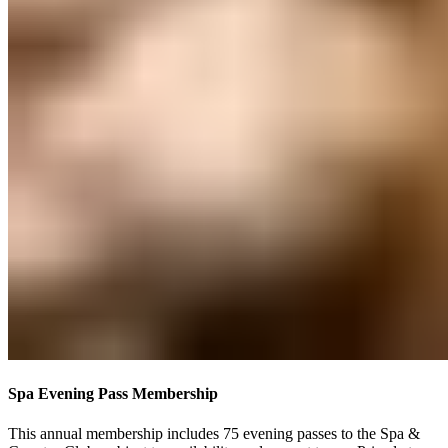
Spa Evening Pass Membership​​​​‌ ‍ ​‍​‍‌‍ ‌ ​‍‌‍‍‌‌‍‌ ‌‍‍‌‌‍ ‍​‍​‍​ ‍‍​‍​‍‌ ​ ‌‍​‌‌‍ ‍‌‍‍‌‌ ‌​‌ ‍‌​‍ ‍‌‍‍‌‌‍ ​‍​‍​‍ ​​‍​‍‌‍‍​‌ ​‍‌‍‌‌‌‍‌‍​‍​‍​ ‍‍​‍​‍‌‍‍​‌ ‌​‌ ‌​‌ ​​‌ ​ ​ ‍‍​‍ ​‍ ‌‍ ​​‍ ‌‌‍​‌‌‍ ‍‌‍‌​​‍ ‌‌ ​‍​‍ ‌‌‍‍​‌‍ ‌ ‌​‌‍‌‌‌‍ ​‌ ​ ​‍ ‌‌ ​ ‌ ‌​‌ ‌‌‌‍‌​‌‍‍‌‌‍ ​‍ ‍‌ ‌‍‌‍‌‌‌ ​‍‌‍​ ‌‍‌‌‌‍ ​​‍ ‍‌‍​‌‌ ​​‌ ​​​‍ ‌‍‍‌‌‍ ‍‌ ‌​‌‍‌‌‌‍ ‍‌ ‌​​‍ ‌‍‌‌‌‍‌​‌‍‍‌‌ ‌​​‍ ‌‍ ‌‌‍ ‌‍‌​‌‍‌‌​ ‌‌ ​​‌ ​‍‌‍‌‌‌ ​ ‌‍‌‌‌‍ ‍‌ ‌​‌‍​‌‌ ‌​‌‍‍‌‌‍ ‌‍ ‍​ ‍ ‌‍‍‌‌‍‌​​ ‌‌‍​‍​ ‍‌​ ‍‌‌‍‌​‌‍​‌​ ‍​​ ‌‍​ ‌​​‍ ‌​ ‌​​ ‌ ‌‍‌‌​ ‌‌​‍ ‌​ ‌​​ ‌‍​ ​​​ ​ ​‍ ‌​ ‍​​ ​‌​ ‌‍​ ‌ ​‍ ‌​ ​‌​ ‌‍​ ​ ‌‍​‌‌‍‌‍​ ‍​​ ​‌‌‍​‍​ ‍‌​ ​​‌‍‌‌‌‍​ ​ ‍ ‌ ‌​‌ ‍‌‌ ​​‌‍‌‌​ ‌‌‍‍​‌‍ ‌ ‌​‌‍‌‌‌‍ ​‌‌​ ‌‍‍‌‌ ‌​‌‍‌‌‌‌​​‌‍​‌‌‍‌ ‌‍‌‌​ ‍ ‌ ​​‌‍​‌‌ ‌​‌‍‍​​ ‌‌ ​​‌‍​‌‌‍‌ ‌‍‌‌‌​​‍‌ ‌‌‌‍‍‌‌‍ ​‌‍‌​‌‍‌‌‌ ​‍​‍‌‌​ ‌‌‌​​‍‌‌ ‌‍‍ ‌‍‌‌‌ ‍‌​‍‌‌​ ​ ‌​‌​​‍‌‌​ ​ ‌​‌​​‍‌‌​ ​‍​ ​‍‌‍‌‌​ ​​‌‍​‌‌‍‌‌​ ‌‌‌‍‌‍​ ​‍‌‍​ ‌‍‌‌‌‍‌‌​ ‌‌​ ‍​​‍‌‌​ ​‍​ ​‍​‍‌‌​ ‌‌‌​‌​​‍ ‍‌‍​ ‌‍ ‌‍ ‍‌ ‌​‌‍‌‌‌‍ ‍‌ ‌​​‍‌‌​ ‌‌‌​​‍‌‌ ‌‍‍ ‌‍‌‌‌ ‍‌​‍‌‌​ ​ ‌​‌​​‍‌‌​ ​ ‌​‌​​‍‌‌​ ​‍​ ​‍​ ‌​​ ‌ ‌‍​‍​ ​‍​ ‍‌‌‍​ ‌‍​‍‌‍‌‌​ ‌‍​ ‌‍‌‍‌‍​ ‌​​‍‌‌​ ​‍​ ​‍​‍‌‌​ ‌‌‌​‌​​‍ ‍‌ ‌​‌‍‍‌‌ ‌​‌‍ ​‌‍‌‌​ ‌‍​‍‌‍​‌‌ ​ ‌‍‌‌‌‌‌‌‌ ​‍‌‍ ​​ ‌‌‍‍​‌ ‌​‌ ‌​‌ ​​‌ ​ ​‍‌‌​ ​ ‌​​‌​‍‌‌​ ​‍‌​‌‍​‍‌‌​ ​‍‌​‌‍‌‍ ​​‍ ‌‌‍​‌‌‍ ‍‌‍‌​​‍ ‌‌ ​‍​‍ ‌‌‍‍​‌‍ ‌ ‌​‌‍‌‌‌‍ ​‌ ​ ​‍ ‌‌ ​ ‌ ‌​‌ ‌‌‌‍‌​‌‍‍‌‌‍ ​‍ ‍‌ ‌‍‌‍‌‌‌ ​‍‌‍​ ‌‍‌‌‌‍ ​​‍ ‍‌‍​‌‌ ​​‌ ​​​‍‌‍‌‍‍‌‌‍‌​​ ‌‌‍​‍​ ‍‌​ ‍‌‌‍‌​‌‍​‌​ ‍​​ ‌‍​ ‌​​‍ ‌​ ‌​​ ‌ ‌‍‌‌​ ‌‌​‍ ‌​ ‌​​ ‌‍​ ​​​ ​ ​‍ ‌​ ‍​​ ​‌​ ‌‍​ ‌ ​‍ ‌​ ​‌​ ‌‍​ ​ ‌‍​‌‌‍‌‍​ ‍​​ ​‌‌‍​‍​ ‍‌​ ​​‌‍‌‌‌‍​ ​‍‌‍‌ ‌​‌ ‍‌‌ ​​‌‍‌‌​ ‌‌‍‍​‌‍ ‌ ‌​‌‍‌‌‌‍ ​‌‌​ ‌‍‍‌‌ ‌​‌‍‌‌‌‌​​‌‍​‌‌‍‌ ‌‍‌‌​‍‌‍‌ ​​‌‍​‌‌ ‌​‌‍‍​​ ‌‌ ​​‌‍​‌‌‍‌ ‌‍‌‌‌​​‍‌ ‌‌‌‍‍‌‌‍ ​‌‍‌​‌‍‌‌‌ ​‍​‍‌‌​ ‌‌‌​​‍‌‌ ‌‍‍ ‌‍‌‌‌ ‍‌​‍‌‌​ ​ ‌​‌​​‍‌‌​ ​ ‌​‌​​‍‌‌​ ​‍​ ​‍‌‍‌‌​ ​​‌‍​‌‌‍‌‌​ ‌‌‌‍‌‍​ ​‍‌‍​ ‌‍‌‌‌‍‌‌​ ‌‌​ ‍​​‍‌‌​ ​‍​ ​‍​‍‌‌​ ‌‌‌​‌​​‍ ‍‌‍​ ‌‍ ‌‍ ‍‌ ‌​‌‍‌‌‌‍ ‍‌ ‌​​‍‌‌​ ‌‌‌​​‍‌‌ ‌‍‍ ‌‍‌‌‌ ‍‌​‍‌‌​ ​ ‌​‌​​‍‌‌​ ​ ‌​‌​​‍‌‌​ ​‍​ ​‍​ ‌​​ ‌ ‌‍​‍​ ​‍​ ‍‌‌‍​ ‌‍​‍‌‍‌‌​ ‌‍​ ‌‍‌‍‌‍​ ‌​​‍‌‌​ ​‍​ ​‍​‍‌‌​ ‌‌‌​‌​​‍ ‍‌ ‌​‌‍‍‌‌ ‌​‌‍ ​‌‍‌‌​‍‌‍‌ ​​‌‍‌‌‌ ​‍‌ ​ ‌ ​​‌‍‌‌‌‍​ ‌ ‌​‌‍‍‌‌ ‌‍‌‍‌‌​ ‌‌ ​​‌ ‌‌‌‍​‍‌‍ ​‌‍‍‌‌ ​ ‌‍‍​‌‍‌‌‌‍‌​​‍​‍‌ ‌
This annual membership ​​​​‌ ‍ ​‍​‍‌‍ ‌ ​‍‌‍‍‌‌‍‌ ‌‍‍‌‌‍ ‍​‍​‍​ ‍‍​‍​‍‌ ​ ‌‍​‌‌‍ ‍‌‍‍‌‌ ‌​‌ ‍‌​‍ ‍‌‍‍‌‌‍ ​‍​‍​‍ ​​‍​‍‌‍‍​‌ ​‍‌‍‌‌‌‍‌‍​‍​‍​ ‍‍​‍​‍‌‍‍​‌ ‌​‌ ‌​‌ ​​‌ ​ ​ ‍‍​‍ ​‍ ‌‍ ​​‍ ‌‌‍​‌‌‍ ‍‌‍‌​​‍ ‌‌ ​‍​‍ ‌‌‍‍​‌‍ ‌ ‌​‌‍‌‌‌‍ ​‌ ​ ​‍ ‌‌ ​ ‌ ‌​‌ ‌‌‌‍‌​‌‍‍‌‌‍ ​‍ ‍‌ ‌‍‌‍‌‌‌ ​‍‌‍​ ‌‍‌‌‌‍ ​​‍ ‍‌‍​‌‌ ​​‌ ​​​‍ ‌‍‍‌‌‍ ‍‌ ‌​‌‍‌‌‌‍ ‍‌ ‌​​‍ ‌‍‌‌‌‍‌​‌‍‍‌‌ ‌​​‍ ‌‍ ‌‌‍ ‌‍‌​‌‍‌‌​ ‌‌ ​​‌ ​‍‌‍‌‌‌ ​ ‌‍‌‌‌‍ ‍‌ ‌​‌‍​‌‌ ‌​‌‍‍‌‌‍ ‌‍ ‍​ ‍ ‌‍‍‌‌‍‌​​ ‌‌‍​‍​ ‍‌​ ‍‌‌‍‌​‌‍​‌​ ‍​​ ‌‍​ ‌​​‍ ‌​ ‌​​ ‌ ‌‍‌‌​ ‌‌​‍ ‌​ ‌​​ ‌‍​ ​​​ ​ ​‍ ‌​ ‍​​ ​‌​ ‌‍​ ‌ ​‍ ‌​ ​‌​ ‌‍​ ​ ‌‍​‌‌‍‌‍​ ‍​​ ​‌‌‍​‍​ ‍‌​ ​​‌‍‌‌‌‍​ ​ ‍ ‌ ‌​‌ ‍‌‌ ​​‌‍‌‌​ ‌‌‍‍​‌‍ ‌ ‌​‌‍‌‌‌‍ ​‌‌​ ‌‍‍‌‌ ‌​‌‍‌‌‌‌​​‌‍​‌‌‍‌ ‌‍‌‌​ ‍ ‌ ​​‌‍​‌‌ ‌​‌‍‍​​ ‌‌ ​​‌‍​‌‌‍‌ ‌‍‌‌‌​​‍‌ ‌‌‌‍‍‌‌‍ ​‌‍‌​‌‍‌‌‌ ​‍​‍‌‌​ ‌‌‌​​‍‌‌ ‌‍‍ ‌‍‌‌‌ ‍‌​‍‌‌​ ​ ‌​‌​​‍‌‌​ ​ ‌​‌​​‍‌‌​ ​‍​ ​‍​ ​‌​ ‌‍​ ​ ​ ‌ ‌‍​‌​ ​ ​ ​‌​ ‌‌​ ​‍​ ‌‌‌‍‌​​ ‌​​‍‌‌​ ​‍​ ​‍​‍‌‌​ ‌‌‌​‌​​‍ ‍‌ ​ ‌‍‌‌‌‍​ ‌ ‌​‌‍‍‌‌‍ ‌‍ ‍‌ ​ ​‍‌‌​ ‌‌‌​​‍‌‌ ‌‍‍ ‌‍‌‌‌ ‍‌​‍‌‌​ ​ ‌​‌​​‍‌‌​ ​ ‌​‌​​‍‌‌​ ​‍​ ​‍​ ​‌​ ‌​​ ‍‌​ ‌​​ ‌ ​ ‌‌‌‍‌‌​ ​ ​ ​​​ ‍‌​ ‍‌‌‍‌‍​‍‌‌​ ​‍​ ​‍​‍‌‌​ ‌‌‌​‌​​‍ ‍‌‍​‍‌‍ ‌‍‌​‌ ‍‌​‍‌‌​ ‌‌‌​​‍‌‌ ‌‍‍ ‌‍‌‌‌ ‍‌​‍‌‌​ ​ ‌​‌​​‍‌‌​ ​ ‌​‌​​‍‌‌​ ​‍​ ​‍​ ‍​‌‍‌​‌‍‌‌‌‍​‍​ ‌ ​ ​​​ ​ ​ ​‍‌‍‌‍‌‍‌‍​ ​‌​ ‍‌​‍‌‌​ ​‍​ ​‍​‍‌‌​ ‌‌‌​‌​​‍ ‍‌‍​ ‌‍‍​‌‍‍‌‌‍ ​‌‍‌​‌ ​‍‌‍‌‌‌‍ ‍​‍‌‌​ ‌‌‌​​‍‌‌ ‌‍‍ ‌‍‌‌‌ ‍‌​‍‌‌​ ​ ‌​‌​​‍‌‌​ ​ ‌​‌​​‍‌‌​ ​‍​ ​‍‌‍​‍‌‍​‌‌‍‌‌‌‍‌​​ ‍‌​ ‌​​ ‍​‌‍​‍‌‍‌​‌‍​ ​ ‌‌​ ‍​​‍‌‌​ ​‍​ ​‍​‍‌‌​ ‌‌‌​‌​​‍ ‍‌ ‌​‌‍‌‌‌ ‍​‌ ‌​​ ‌‍​‍‌‍​‌‌ ​ ‌‍‌‌‌‌‌‌‌ ​‍‌‍ ​​ ‌‌‍‍​‌ ‌​‌ ‌​‌ ​​‌ ​ ​‍‌‌​ ​ ‌​​‌​‍‌‌​ ​‍‌​‌‍​‍‌‌​ ​‍‌​‌‍‌‍ ​​‍ ‌‌‍​‌‌‍ ‍‌‍‌​​‍ ‌‌ ​‍​‍ ‌‌‍‍​‌‍ ‌ ‌​‌‍‌‌‌‍ ​‌ ​ ​‍ ‌‌ ​ ‌ ‌​‌ ‌‌‌‍‌​‌‍‍‌‌‍ ​‍ ‍‌ ‌‍‌‍‌‌‌ ​‍‌‍​ ‌‍‌‌‌‍ ​​‍ ‍‌‍​‌‌ ​​‌ ​​​‍‌‍‌‍‍‌‌‍‌​​ ‌‌‍​‍​ ‍‌​ ‍‌‌‍‌​‌‍​‌​ ‍​​ ‌‍​ ‌​​‍ ‌​ ‌​​ ‌ ‌‍‌‌​ ‌‌​‍ ‌​ ‌​​ ‌‍​ ​​​ ​ ​‍ ‌​ ‍​​ ​‌​ ‌‍​ ‌ ​‍ ‌​ ​‌​ ‌‍​ ​ ‌‍​‌‌‍‌‍​ ‍​​ ​‌‌‍​‍​ ‍‌​ ​​‌‍‌‌‌‍​ ​‍‌‍‌ ‌​‌ ‍‌‌ ​​‌‍‌‌​ ‌‌‍‍​‌‍ ‌ ‌​‌‍‌‌‌‍ ​‌‌​ ‌‍‍‌‌ ‌​‌‍‌‌‌‌​​‌‍​‌‌‍‌ ‌‍‌‌​‍‌‍‌ ​​‌‍​‌‌ ‌​‌‍‍​​ ‌‌ ​​‌‍​‌‌‍‌ ‌‍‌‌‌​​‍‌ ‌‌‌‍‍‌‌‍ ​‌‍‌​‌‍‌‌‌ ​‍​‍‌‌​ ‌‌‌​​‍‌‌ ‌‍‍ ‌‍‌‌‌ ‍‌​‍‌‌​ ​ ‌​‌​​‍‌‌​ ​ ‌​‌​​‍‌‌​ ​‍​ ​‍​ ​‌​ ‌‍​ ​ ​ ‌ ‌‍​‌​ ​ ​ ​‌​ ‌‌​ ​‍​ ‌‌‌‍‌​​ ‌​​‍‌‌​ ​‍​ ​‍​‍‌‌​ ‌‌‌​‌​​‍ ‍‌ ​ ‌‍‌‌‌‍​ ‌ ‌​‌‍‍‌‌‍ ‌‍ ‍‌ ​ ​‍‌‌​ ‌‌‌​​‍‌‌ ‌‍‍ ‌‍‌‌‌ ‍‌​‍‌‌​ ​ ‌​‌​​‍‌‌​ ​ ‌​‌​​‍‌‌​ ​‍​ ​‍​ ​‌​ ‌​​ ‍‌​ ‌​​ ‌ ​ ‌‌‌‍‌‌​ ​ ​ ​​​ ‍‌​ ‍‌‌‍‌‍​‍‌‌​ ​‍​ ​‍​‍‌‌​ ‌‌‌​‌​​‍ ‍‌‍​‍‌‍ ‌‍‌​‌ ‍‌​‍‌‌​ ‌‌‌​​‍‌‌ ‌‍‍ ‌‍‌‌‌ ‍‌​‍‌‌​ ​ ‌​‌​​‍‌‌​ ​ ‌​‌​​‍‌‌​ ​‍​ ​‍​ ‍​‌‍‌​‌‍‌‌‌‍​‍​ ‌ ​ ​​​ ​ ​ ​‍‌‍‌‍‌‍‌‍​ ​‌​ ‍‌​‍‌‌​ ​‍​ ​‍​‍‌‌​ ‌‌‌​‌​​‍ ‍‌‍​ ‌‍‍​‌‍‍‌‌‍ ​‌‍‌​‌ ​‍‌‍‌‌‌‍ ‍​‍‌‌​ ‌‌‌​​‍‌‌ ‌‍‍ ‌‍‌‌‌ ‍‌​‍‌‌​ ​ ‌​‌​​‍‌‌​ ​ ‌​‌​​‍‌‌​ ​‍​ ​‍‌‍​‍‌‍​‌‌‍‌‌‌‍‌​​ ‍‌​ ‌​​ ‍​‌‍​‍‌‍‌​‌‍​ ​ ‌‌​ ‍​​‍‌‌​ ​‍​ ​‍​‍‌‌​ ‌‌‌​‌​​‍ ‍‌ ‌​‌‍‌‌‌ ‍​‌ ‌​​‍‌‍‌ ​​‌‍‌‌‌ ​‍‌ ​ ‌ ​​‌‍‌‌‌‍​ ‌ ‌​‌‍‍‌‌ ‌‍‌‍‌‌​ ‌‌ ​​‌ ‌‌‌‍​‍‌‍ ​‌‍‍‌‌ ​ ‌‍‍​‌‍‌‌‌‍‌​​‍​‍‌ ‌includes 75 evening passes ​​​​‌ ‍ ​‍​‍‌‍ ‌ ​‍‌‍‍‌‌‍‌ ‌‍‍‌‌‍ ‍​‍​‍​ ‍‍​‍​‍‌ ​ ‌‍​‌‌‍ ‍‌‍‍‌‌ ‌​‌ ‍‌​‍ ‍‌‍‍‌‌‍ ​‍​‍​‍ ​​‍​‍‌‍‍​‌ ​‍‌‍‌‌‌‍‌‍​‍​‍​ ‍‍​‍​‍‌‍‍​‌ ‌​‌ ‌​‌ ​​‌ ​ ​ ‍‍​‍ ​‍ ‌‍ ​​‍ ‌‌‍​‌‌‍ ‍‌‍‌​​‍ ‌‌ ​‍​‍ ‌‌‍‍​‌‍ ‌ ‌​‌‍‌‌‌‍ ​‌ ​ ​‍ ‌‌ ​ ‌ ‌​‌ ‌‌‌‍‌​‌‍‍‌‌‍ ​‍ ‍‌ ‌‍‌‍‌‌‌ ​‍‌‍​ ‌‍‌‌‌‍ ​​‍ ‍‌‍​‌‌ ​​‌ ​​​‍ ‌‍‍‌‌‍ ‍‌ ‌​‌‍‌‌‌‍ ‍‌ ‌​​‍ ‌‍‌‌‌‍‌​‌‍‍‌‌ ‌​​‍ ‌‍ ‌‌‍ ‌‍‌​‌‍‌‌​ ‌‌ ​​‌ ​‍‌‍‌‌‌ ​ ‌‍‌‌‌‍ ‍‌ ‌​‌‍​‌‌ ‌​‌‍‍‌‌‍ ‌‍ ‍​ ‍ ‌‍‍‌‌‍‌​​ ‌‌‍​‍​ ‍‌​ ‍‌‌‍‌​‌‍​‌​ ‍​​ ‌‍​ ‌​​‍ ‌​ ‌​​ ‌ ‌‍‌‌​ ‌‌​‍ ‌​ ‌​​ ‌‍​ ​​​ ​ ​‍ ‌​ ‍​​ ​‌​ ‌‍​ ‌ ​‍ ‌​ ​‌​ ‌‍​ ​ ‌‍​‌‌‍‌‍​ ‍​​ ​‌‌‍​‍​ ‍‌​ ​​‌‍‌‌‌‍​ ​ ‍ ‌ ‌​‌ ‍‌‌ ​​‌‍‌‌​ ‌‌‍‍​‌‍ ‌ ‌​‌‍‌‌‌‍ ​‌‌​ ‌‍‍‌‌ ‌​‌‍‌‌‌‌​​‌‍​‌‌‍‌ ‌‍‌‌​ ‍ ‌ ​​‌‍​‌‌ ‌​‌‍‍​​ ‌‌ ​​‌‍​‌‌‍‌ ‌‍‌‌‌​​‍‌ ‌‌‌‍‍‌‌‍ ​‌‍‌​‌‍‌‌‌ ​‍​‍‌‌​ ‌‌‌​​‍‌‌ ‌‍‍ ‌‍‌‌‌ ‍‌​‍‌‌​ ​ ‌​‌​​‍‌‌​ ​ ‌​‌​​‍‌‌​ ​‍​ ​‍​ ​‌​ ‌‍​ ​ ​ ‌ ‌‍​‌​ ​ ​ ​‌​ ‌‌​ ​‍​ ‌‌‌‍‌​​ ‌​​‍‌‌​ ​‍​ ​‍​‍‌‌​ ‌‌‌​‌​​‍ ‍‌ ​ ‌‍‌‌‌‍​ ‌ ‌​‌‍‍‌‌‍ ‌‍ ‍‌ ​ ​‍‌‌​ ‌‌‌​​‍‌‌ ‌‍‍ ‌‍‌‌‌ ‍‌​‍‌‌​ ​ ‌​‌​​‍‌‌​ ​ ‌​‌​​‍‌‌​ ​‍​ ​‍​ ​‌​ ‌​​ ‍‌​ ‌​​ ‌ ​ ‌‌‌‍‌‌​ ​ ​ ​​​ ‍‌​ ‍‌‌‍‌‍​‍‌‌​ ​‍​ ​‍​‍‌‌​ ‌‌‌​‌​​‍ ‍‌‍​‍‌‍ ‌‍‌​‌ ‍‌​‍‌‌​ ‌‌‌​​‍‌‌ ‌‍‍ ‌‍‌‌‌ ‍‌​‍‌‌​ ​ ‌​‌​​‍‌‌​ ​ ‌​‌​​‍‌‌​ ​‍​ ​‍​ ​ ‌‍​ ​ ‍‌‌‍‌‍‌‍‌​‌‍​ ‌‍‌‍​ ‌‌​ ‌​​ ‌ ​ ‌‍​ ‍​​‍‌‌​ ​‍​ ​‍​‍‌‌​ ‌‌‌​‌​​‍ ‍‌‍​ ‌‍‍​‌‍‍‌‌‍ ​‌‍‌​‌ ​‍‌‍‌‌‌‍ ‍​‍‌‌​ ‌‌‌​​‍‌‌ ‌‍‍ ‌‍‌‌‌ ‍‌​‍‌‌​ ​ ‌​‌​​‍‌‌​ ​ ‌​‌​​‍‌‌​ ​‍​ ​‍‌‍‌​‌‍​ ​ ​‍​ ‌​​ ‍‌​ ‌​​ ‍‌‌‍​‍‌‍​ ​ ​​‌‍​‍​ ‌‌​‍‌‌​ ​‍​ ​‍​‍‌‌​ ‌‌‌​‌​​‍ ‍‌ ‌​‌‍‌‌‌ ‍​‌ ‌​​ ‌‍​‍‌‍​‌‌ ​ ‌‍‌‌‌‌‌‌‌ ​‍‌‍ ​​ ‌‌‍‍​‌ ‌​‌ ‌​‌ ​​‌ ​ ​‍‌‌​ ​ ‌​​‌​‍‌‌​ ​‍‌​‌‍​‍‌‌​ ​‍‌​‌‍‌‍ ​​‍ ‌‌‍​‌‌‍ ‍‌‍‌​​‍ ‌‌ ​‍​‍ ‌‌‍‍​‌‍ ‌ ‌​‌‍‌‌‌‍ ​‌ ​ ​‍ ‌‌ ​ ‌ ‌​‌ ‌‌‌‍‌​‌‍‍‌‌‍ ​‍ ‍‌ ‌‍‌‍‌‌‌ ​‍‌‍​ ‌‍‌‌‌‍ ​​‍ ‍‌‍​‌‌ ​​‌ ​​​‍‌‍‌‍‍‌‌‍‌​​ ‌‌‍​‍​ ‍‌​ ‍‌‌‍‌​‌‍​‌​ ‍​​ ‌‍​ ‌​​‍ ‌​ ‌​​ ‌ ‌‍‌‌​ ‌‌​‍ ‌​ ‌​​ ‌‍​ ​​​ ​ ​‍ ‌​ ‍​​ ​‌​ ‌‍​ ‌ ​‍ ‌​ ​‌​ ‌‍​ ​ ‌‍​‌‌‍‌‍​ ‍​​ ​‌‌‍​‍​ ‍‌​ ​​‌‍‌‌‌‍​ ​‍‌‍‌ ‌​‌ ‍‌‌ ​​‌‍‌‌​ ‌‌‍‍​‌‍ ‌ ‌​‌‍‌‌‌‍ ​‌‌​ ‌‍‍‌‌ ‌​‌‍‌‌‌‌​​‌‍​‌‌‍‌ ‌‍‌‌​‍‌‍‌ ​​‌‍​‌‌ ‌​‌‍‍​​ ‌‌ ​​‌‍​‌‌‍‌ ‌‍‌‌‌​​‍‌ ‌‌‌‍‍‌‌‍ ​‌‍‌​‌‍‌‌‌ ​‍​‍‌‌​ ‌‌‌​​‍‌‌ ‌‍‍ ‌‍‌‌‌ ‍‌​‍‌‌​ ​ ‌​‌​​‍‌‌​ ​ ‌​‌​​‍‌‌​ ​‍​ ​‍​ ​‌​ ‌‍​ ​ ​ ‌ ‌‍​‌​ ​ ​ ​‌​ ‌‌​ ​‍​ ‌‌‌‍‌​​ ‌​​‍‌‌​ ​‍​ ​‍​‍‌‌​ ‌‌‌​‌​​‍ ‍‌ ​ ‌‍‌‌‌‍​ ‌ ‌​‌‍‍‌‌‍ ‌‍ ‍‌ ​ ​‍‌‌​ ‌‌‌​​‍‌‌ ‌‍‍ ‌‍‌‌‌ ‍‌​‍‌‌​ ​ ‌​‌​​‍‌‌​ ​ ‌​‌​​‍‌‌​ ​‍​ ​‍​ ​‌​ ‌​​ ‍‌​ ‌​​ ‌ ​ ‌‌‌‍‌‌​ ​ ​ ​​​ ‍‌​ ‍‌‌‍‌‍​‍‌‌​ ​‍​ ​‍​‍‌‌​ ‌‌‌​‌​​‍ ‍‌‍​‍‌‍ ‌‍‌​‌ ‍‌​‍‌‌​ ‌‌‌​​‍‌‌ ‌‍‍ ‌‍‌‌‌ ‍‌​‍‌‌​ ​ ‌​‌​​‍‌‌​ ​ ‌​‌​​‍‌‌​ ​‍​ ​‍​ ​ ‌‍​ ​ ‍‌‌‍‌‍‌‍‌​‌‍​ ‌‍‌‍​ ‌‌​ ‌​​ ‌ ​ ‌‍​ ‍​​‍‌‌​ ​‍​ ​‍​‍‌‌​ ‌‌‌​‌​​‍ ‍‌‍​ ‌‍‍​‌‍‍‌‌‍ ​‌‍‌​‌ ​‍‌‍‌‌‌‍ ‍​‍‌‌​ ‌‌‌​​‍‌‌ ‌‍‍ ‌‍‌‌‌ ‍‌​‍‌‌​ ​ ‌​‌​​‍‌‌​ ​ ‌​‌​​‍‌‌​ ​‍​ ​‍‌‍‌​‌‍​ ​ ​‍​ ‌​​ ‍‌​ ‌​​ ‍‌‌‍​‍‌‍​ ​ ​​‌‍​‍​ ‌‌​‍‌‌​ ​‍​ ​‍​‍‌‌​ ‌‌‌​‌​​‍ ‍‌ ‌​‌‍‌‌‌ ‍​‌ ‌​​‍‌‍‌ ​​‌‍‌‌‌ ​‍‌ ​ ‌ ​​‌‍‌‌‌‍​ ‌ ‌​‌‍‍‌‌ ‌‍‌‍‌‌​ ‌‌ ​​‌ ‌‌‌‍​‍‌‍ ​‌‍‍‌‌ ​ ‌‍‍​‌‍‌‌‌‍‌​​‍​‍‌ ‌to the Spa & Country Club, subject to availability and current terms.​​​​‌ ‍ ​‍​‍‌‍ ‌ ​‍‌‍‍‌‌‍‌ ‌‍‍‌‌‍ ‍​‍​‍​ ‍‍​‍​‍‌ ​ ‌‍​‌‌‍ ‍‌‍‍‌‌ ‌​‌ ‍‌​‍ ‍‌‍‍‌‌‍ ​‍​‍​‍ ​​‍​‍‌‍‍​‌ ​‍‌‍‌‌‌‍‌‍​‍​‍​ ‍‍​‍​‍‌‍‍​‌ ‌​‌ ‌​‌ ​​‌ ​ ​ ‍‍​‍ ​‍ ‌‍ ​​‍ ‌‌‍​‌‌‍ ‍‌‍‌​​‍ ‌‌ ​‍​‍ ‌‌‍‍​‌‍ ‌ ‌​‌‍‌‌‌‍ ​‌ ​ ​‍ ‌‌ ​ ‌ ‌​‌ ‌‌‌‍‌​‌‍‍‌‌‍ ​‍ ‍‌ ‌‍‌‍‌‌‌ ​‍‌‍​ ‌‍‌‌‌‍ ​​‍ ‍‌‍​‌‌ ​​‌ ​​​‍ ‌‍‍‌‌‍ ‍‌ ‌​‌‍‌‌‌‍ ‍‌ ‌​​‍ ‌‍‌‌‌‍‌​‌‍‍‌‌ ‌​​‍ ‌‍ ‌‌‍ ‌‍‌​‌‍‌‌​ ‌‌ ​​‌ ​‍‌‍‌‌‌ ​ ‌‍‌‌‌‍ ‍‌ ‌​‌‍​‌‌ ‌​‌‍‍‌‌‍ ‌‍ ‍​ ‍ ‌‍‍‌‌‍‌​​ ‌‌‍​‍​ ‍‌​ ‍‌‌‍‌​‌‍​‌​ ‍​​ ‌‍​ ‌​​‍ ‌​ ‌​​ ‌ ‌‍‌‌​ ‌‌​‍ ‌​ ‌​​ ‌‍​ ​​​ ​ ​‍ ‌​ ‍​​ ​‌​ ‌‍​ ‌ ​‍ ‌​ ​‌​ ‌‍​ ​ ‌‍​‌‌‍‌‍​ ‍​​ ​‌‌‍​‍​ ‍‌​ ​​‌‍‌‌‌‍​ ​ ‍ ‌ ‌​‌ ‍‌‌ ​​‌‍‌‌​ ‌‌‍‍​‌‍ ‌ ‌​‌‍‌‌‌‍ ​‌‌​ ‌‍‍‌‌ ‌​‌‍‌‌‌‌​​‌‍​‌‌‍‌ ‌‍‌‌​ ‍ ‌ ​​‌‍​‌‌ ‌​‌‍‍​​ ‌‌ ​​‌‍​‌‌‍‌ ‌‍‌‌‌​​‍‌ ‌‌‌‍‍‌‌‍ ​‌‍‌​‌‍‌‌‌ ​‍​‍‌‌​ ‌‌‌​​‍‌‌ ‌‍‍ ‌‍‌‌‌ ‍‌​‍‌‌​ ​ ‌​‌​​‍‌‌​ ​ ‌​‌​​‍‌‌​ ​‍​ ​‍​ ​‌​ ‌‍​ ​ ​ ‌ ‌‍​‌​ ​ ​ ​‌​ ‌‌​ ​‍​ ‌‌‌‍‌​​ ‌​​‍‌‌​ ​‍​ ​‍​‍‌‌​ ‌‌‌​‌​​‍ ‍‌ ​ ‌‍‌‌‌‍​ ‌ ‌​‌‍‍‌‌‍ ‌‍ ‍‌ ​ ​‍‌‌​ ‌‌‌​​‍‌‌ ‌‍‍ ‌‍‌‌‌ ‍‌​‍‌‌​ ​ ‌​‌​​‍‌‌​ ​ ‌​‌​​‍‌‌​ ​‍​ ​‍​ ​‌​ ‌​​ ‍‌​ ‌​​ ‌ ​ ‌‌‌‍‌‌​ ​ ​ ​​​ ‍‌​ ‍‌‌‍‌‍​‍‌‌​ ​‍​ ​‍​‍‌‌​ ‌‌‌​‌​​‍ ‍‌‍​‍‌‍ ‌‍‌​‌ ‍‌​‍‌‌​ ‌‌‌​​‍‌‌ ‌‍‍ ‌‍‌‌‌ ‍‌​‍‌‌​ ​ ‌​‌​​‍‌‌​ ​ ‌​‌​​‍‌‌​ ​‍​ ​‍​ ​ ‌‍​ ​ ‍‌‌‍‌‍‌‍‌​‌‍​ ‌‍‌‍​ ‌‌​ ‌​​ ‌ ​ ‌‍​ ‍​​‍‌‌​ ​‍​ ​‍​‍‌‌​ ‌‌‌​‌​​‍ ‍‌‍​ ‌‍‍​‌‍‍‌‌‍ ​‌‍‌​‌ ​‍‌‍‌‌‌‍ ‍​‍‌‌​ ‌‌‌​​‍‌‌ ‌‍‍ ‌‍‌‌‌ ‍‌​‍‌‌​ ​ ‌​‌​​‍‌‌​ ​ ‌​‌​​‍‌‌​ ​‍​ ​‍‌‍‌​​ ‌‍‌‍​‌​ ‌‍​ ‌‌‌‍‌​​ ‌​​ ‍​​ ‍​‌‍‌‌‌‍​‌‌‍​‌​‍‌‌​ ​‍​ ​‍​‍‌‌​ ‌‌‌​‌​​‍ ‍‌ ‌​‌‍‌‌‌ ‍​‌ ‌​​ ‌‍​‍‌‍​‌‌ ​ ‌‍‌‌‌‌‌‌‌ ​‍‌‍ ​​ ‌‌‍‍​‌ ‌​‌ ‌​‌ ​​‌ ​ ​‍‌‌​ ​ ‌​​‌​‍‌‌​ ​‍‌​‌‍​‍‌‌​ ​‍‌​‌‍‌‍ ​​‍ ‌‌‍​‌‌‍ ‍‌‍‌​​‍ ‌‌ ​‍​‍ ‌‌‍‍​‌‍ ‌ ‌​‌‍‌‌‌‍ ​‌ ​ ​‍ ‌‌ ​ ‌ ‌​‌ ‌‌‌‍‌​‌‍‍‌‌‍ ​‍ ‍‌ ‌‍‌‍‌‌‌ ​‍‌‍​ ‌‍‌‌‌‍ ​​‍ ‍‌‍​‌‌ ​​‌ ​​​‍‌‍‌‍‍‌‌‍‌​​ ‌‌‍​‍​ ‍‌​ ‍‌‌‍‌​‌‍​‌​ ‍​​ ‌‍​ ‌​​‍ ‌​ ‌​​ ‌ ‌‍‌‌​ ‌‌​‍ ‌​ ‌​​ ‌‍​ ​​​ ​ ​‍ ‌​ ‍​​ ​‌​ ‌‍​ ‌ ​‍ ‌​ ​‌​ ‌‍​ ​ ‌‍​‌‌‍‌‍​ ‍​​ ​‌‌‍​‍​ ‍‌​ ​​‌‍‌‌‌‍​ ​‍‌‍‌ ‌​‌ ‍‌‌ ​​‌‍‌‌​ ‌‌‍‍​‌‍ ‌ ‌​‌‍‌‌‌‍ ​‌‌​ ‌‍‍‌‌ ‌​‌‍‌‌‌‌​​‌‍​‌‌‍‌ ‌‍‌‌​‍‌‍‌ ​​‌‍​‌‌ ‌​‌‍‍​​ ‌‌ ​​‌‍​‌‌‍‌ ‌‍‌‌‌​​‍‌ ‌‌‌‍‍‌‌‍ ​‌‍‌​‌‍‌‌‌ ​‍​‍‌‌​ ‌‌‌​​‍‌‌ ‌‍‍ ‌‍‌‌‌ ‍‌​‍‌‌​ ​ ‌​‌​​‍‌‌​ ​ ‌​‌​​‍‌‌​ ​‍​ ​‍​ ​‌​ ‌‍​ ​ ​ ‌ ‌‍​‌​ ​ ​ ​‌​ ‌‌​ ​‍​ ‌‌‌‍‌​​ ‌​​‍‌‌​ ​‍​ ​‍​‍‌‌​ ‌‌‌​‌​​‍ ‍‌ ​ ‌‍‌‌‌‍​ ‌ ‌​‌‍‍‌‌‍ ‌‍ ‍‌ ​ ​‍‌‌​ ‌‌‌​​‍‌‌ ‌‍‍ ‌‍‌‌‌ ‍‌​‍‌‌​ ​ ‌​‌​​‍‌‌​ ​ ‌​‌​​‍‌‌​ ​‍​ ​‍​ ​‌​ ‌​​ ‍‌​ ‌​​ ‌ ​ ‌‌‌‍‌‌​ ​ ​ ​​​ ‍‌​ ‍‌‌‍‌‍​‍‌‌​ ​‍​ ​‍​‍‌‌​ ‌‌‌​‌​​‍ ‍‌‍​‍‌‍ ‌‍‌​‌ ‍‌​‍‌‌​ ‌‌‌​​‍‌‌ ‌‍‍ ‌‍‌‌‌ ‍‌​‍‌‌​ ​ ‌​‌​​‍‌‌​ ​ ‌​‌​​‍‌‌​ ​‍​ ​‍​ ​ ‌‍​ ​ ‍‌‌‍‌‍‌‍‌​‌‍​ ‌‍‌‍​ ‌‌​ ‌​​ ‌ ​ ‌‍​ ‍​​‍‌‌​ ​‍​ ​‍​‍‌‌​ ‌‌‌​‌​​‍ ‍‌‍​ ‌‍‍​‌‍‍‌‌‍ ​‌‍‌​‌ ​‍‌‍‌‌‌‍ ‍​‍‌‌​ ‌‌‌​​‍‌‌ ‌‍‍ ‌‍‌‌‌ ‍‌​‍‌‌​ ​ ‌​‌​​‍‌‌​ ​ ‌​‌​​‍‌‌​ ​‍​ ​‍‌‍‌​​ ‌‍‌‍​‌​ ‌‍​ ‌‌‌‍‌​​ ‌​​ ‍​​ ‍​‌‍‌‌‌‍​‌‌‍​‌​‍‌‌​ ​‍​ ​‍​‍‌‌​ ‌‌‌​‌​​‍ ‍‌ ‌​‌‍‌‌‌ ‍​‌ ‌​​‍‌‍‌ ​​‌‍‌‌‌ ​‍‌ ​ ‌ ​​‌‍‌‌‌‍​ ‌ ‌​‌‍‍‌‌ ‌‍‌‍‌‌​ ‌‌ ​​‌ ‌‌‌‍​‍‌‍ ​‌‍‍‌‌ ​ ‌‍‍​‌‍‌‌‌‍‌​​‍​‍‌ Priced at £3,180 per year. ​​​​‌ ‍ ​‍​‍‌‍ ‌ ​‍‌‍‍‌‌‍‌ ‌‍‍‌‌‍ ‍​‍​‍​ ‍‍​‍​‍‌ ​ ‌‍​‌‌‍ ‍‌‍‍‌‌ ‌​‌ ‍‌​‍ ‍‌‍‍‌‌‍ ​‍​‍​‍ ​​‍​‍‌‍‍​‌ ​‍‌‍‌‌‌‍‌‍​‍​‍​ ‍‍​‍​‍‌‍‍​‌ ‌​‌ ‌​‌ ​​‌ ​ ​ ‍‍​‍ ​‍ ‌‍ ​​‍ ‌‌‍​‌‌‍ ‍‌‍‌​​‍ ‌‌ ​‍​‍ ‌‌‍‍​‌‍ ‌ ‌​‌‍‌‌‌‍ ​‌ ​ ​‍ ‌‌ ​ ‌ ‌​‌ ‌‌‌‍‌​‌‍‍‌‌‍ ​‍ ‍‌ ‌‍‌‍‌‌‌ ​‍‌‍​ ‌‍‌‌‌‍ ​​‍ ‍‌‍​‌‌ ​​‌ ​​​‍ ‌‍‍‌‌‍ ‍‌ ‌​‌‍‌‌‌‍ ‍‌ ‌​​‍ ‌‍‌‌‌‍‌​‌‍‍‌‌ ‌​​‍ ‌‍ ‌‌‍ ‌‍‌​‌‍‌‌​ ‌‌ ​​‌ ​‍‌‍‌‌‌ ​ ‌‍‌‌‌‍ ‍‌ ‌​‌‍​‌‌ ‌​‌‍‍‌‌‍ ‌‍ ‍​ ‍ ‌‍‍‌‌‍‌​​ ‌‌‍​‍​ ‍‌​ ‍‌‌‍‌​‌‍​‌​ ‍​​ ‌‍​ ‌​​‍ ‌​ ‌​​ ‌ ‌‍‌‌​ ‌‌​‍ ‌​ ‌​​ ‌‍​ ​​​ ​ ​‍ ‌​ ‍​​ ​‌​ ‌‍​ ‌ ​‍ ‌​ ​‌​ ‌‍​ ​ ‌‍​‌‌‍‌‍​ ‍​​ ​‌‌‍​‍​ ‍‌​ ​​‌‍‌‌‌‍​ ​ ‍ ‌ ‌​‌ ‍‌‌ ​​‌‍‌‌​ ‌‌‍‍​‌‍ ‌ ‌​‌‍‌‌‌‍ ​‌‌​ ‌‍‍‌‌ ‌​‌‍‌‌‌‌​​‌‍​‌‌‍‌ ‌‍‌‌​ ‍ ‌ ​​‌‍​‌‌ ‌​‌‍‍​​ ‌‌ ​​‌‍​‌‌‍‌ ‌‍‌‌‌​​‍‌ ‌‌‌‍‍‌‌‍ ​‌‍‌​‌‍‌‌‌ ​‍​‍‌‌​ ‌‌‌​​‍‌‌ ‌‍‍ ‌‍‌‌‌ ‍‌​‍‌‌​ ​ ‌​‌​​‍‌‌​ ​ ‌​‌​​‍‌‌​ ​‍​ ​‍‌‍‌‌​ ​​‌‍​‌‌‍‌‌​ ‌‌‌‍‌‍​ ​‍‌‍​ ‌‍‌‌‌‍‌‌​ ‌‌​ ‍​​‍‌‌​ ​‍​ ​‍​‍‌‌​ ‌‌‌​‌​​‍ ‍‌‍​ ‌‍ ‌‍ ‍‌ ‌​‌‍‌‌‌‍ ‍‌ ‌​​‍‌‌​ ‌‌‌​​‍‌‌ ‌‍‍ ‌‍‌‌‌ ‍‌​‍‌‌​ ​ ‌​‌​​‍‌‌​ ​ ‌​‌​​‍‌‌​ ​‍​ ​‍​ ‌​​ ‌ ‌‍​‍​ ​‍​ ‍‌‌‍​ ‌‍​‍‌‍‌‌​ ‌‍​ ‌‍‌‍‌‍​ ‌​​‍‌‌​ ​‍​ ​‍​‍‌‌​ ‌‌‌​‌​​‍ ‍‌‍‌‌‌ ‍​‌‍​ ‌‍‌‌‌ ​‍‌ ​​‌ ‌​​ ‌‍​‍‌‍​‌‌ ​ ‌‍‌‌‌‌‌‌‌ ​‍‌‍ ​​ ‌‌‍‍​‌ ‌​‌ ‌​‌ ​​‌ ​ ​‍‌‌​ ​ ‌​​‌​‍‌‌​ ​‍‌​‌‍​‍‌‌​ ​‍‌​‌‍‌‍ ​​‍ ‌‌‍​‌‌‍ ‍‌‍‌​​‍ ‌‌ ​‍​‍ ‌‌‍‍​‌‍ ‌ ‌​‌‍‌‌‌‍ ​‌ ​ ​‍ ‌‌ ​ ‌ ‌​‌ ‌‌‌‍‌​‌‍‍‌‌‍ ​‍ ‍‌ ‌‍‌‍‌‌‌ ​‍‌‍​ ‌‍‌‌‌‍ ​​‍ ‍‌‍​‌‌ ​​‌ ​​​‍‌‍‌‍‍‌‌‍‌​​ ‌‌‍​‍​ ‍‌​ ‍‌‌‍‌​‌‍​‌​ ‍​​ ‌‍​ ‌​​‍ ‌​ ‌​​ ‌ ‌‍‌‌​ ‌‌​‍ ‌​ ‌​​ ‌‍​ ​​​ ​ ​‍ ‌​ ‍​​ ​‌​ ‌‍​ ‌ ​‍ ‌​ ​‌​ ‌‍​ ​ ‌‍​‌‌‍‌‍​ ‍​​ ​‌‌‍​‍​ ‍‌​ ​​‌‍‌‌‌‍​ ​‍‌‍‌ ‌​‌ ‍‌‌ ​​‌‍‌‌​ ‌‌‍‍​‌‍ ‌ ‌​‌‍‌‌‌‍ ​‌‌​ ‌‍‍‌‌ ‌​‌‍‌‌‌‌​​‌‍​‌‌‍‌ ‌‍‌‌​‍‌‍‌ ​​‌‍​‌‌ ‌​‌‍‍​​ ‌‌ ​​‌‍​‌‌‍‌ ‌‍‌‌‌​​‍‌ ‌‌‌‍‍‌‌‍ ​‌‍‌​‌‍‌‌‌ ​‍​‍‌‌​ ‌‌‌​​‍‌‌ ‌‍‍ ‌‍‌‌‌ ‍‌​‍‌‌​ ​ ‌​‌​​‍‌‌​ ​ ‌​‌​​‍‌‌​ ​‍​ ​‍‌‍‌‌​ ​​‌‍​‌‌‍‌‌​ ‌‌‌‍‌‍​ ​‍‌‍​ ‌‍‌‌‌‍‌‌​ ‌‌​ ‍​​‍‌‌​ ​‍​ ​‍​‍‌‌​ ‌‌‌​‌​​‍ ‍‌‍​ ‌‍ ‌‍ ‍‌ ‌​‌‍‌‌‌‍ ‍‌ ‌​​‍‌‌​ ‌‌‌​​‍‌‌ ‌‍‍ ‌‍‌‌‌ ‍‌​‍‌‌​ ​ ‌​‌​​‍‌‌​ ​ ‌​‌​​‍‌‌​ ​‍​ ​‍​ ‌​​ ‌ ‌‍​‍​ ​‍​ ‍‌‌‍​ ‌‍​‍‌‍‌‌​ ‌‍​ ‌‍‌‍‌‍​ ‌​​‍‌‌​ ​‍​ ​‍​‍‌‌​ ‌‌‌​‌​​‍ ‍‌‍‌‌‌ ‍​‌‍​ ‌‍‌‌‌ ​‍‌ ​​‌ ‌​​‍‌‍‌ ​​‌‍‌‌‌ ​‍‌ ​ ‌ ​​‌‍‌‌‌‍