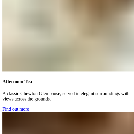
Afternoon Tea​​​​‌ ‍ ​‍​‍‌‍ ‌ ​‍‌‍‍‌‌‍‌ ‌‍‍‌‌‍ ‍​‍​‍​ ‍‍​‍​‍‌ ​ ‌‍​‌‌‍ ‍‌‍‍‌‌ ‌​‌ ‍‌​‍ ‍‌‍‍‌‌‍ ​‍​‍​‍ ​​‍​‍‌‍‍​‌ ​‍‌‍‌‌‌‍‌‍​‍​‍​ ‍‍​‍​‍‌‍‍​‌ ‌​‌ ‌​‌ ​​‌ ​ ​ ‍‍​‍ ​‍ ‌‍ ​​‍ ‌‌‍​‌‌‍ ‍‌‍‌​​‍ ‌‌ ​‍​‍ ‌‌‍‍​‌‍ ‌ ‌​‌‍‌‌‌‍ ​‌ ​ ​‍ ‌‌ ​ ‌ ‌​‌ ‌‌‌‍‌​‌‍‍‌‌‍ ​‍ ‍‌ ‌‍‌‍‌‌‌ ​‍‌‍​ ‌‍‌‌‌‍ ​​‍ ‍‌‍​‌‌ ​​‌ ​​​‍ ‌‍‍‌‌‍ ‍‌ ‌​‌‍‌‌‌‍ ‍‌ ‌​​‍ ‌‍‌‌‌‍‌​‌‍‍‌‌ ‌​​‍ ‌‍ ‌‌‍ ‌‍‌​‌‍‌‌​ ‌‌ ​​‌ ​‍‌‍‌‌‌ ​ ‌‍‌‌‌‍ ‍‌ ‌​‌‍​‌‌ ‌​‌‍‍‌‌‍ ‌‍ ‍​ ‍ ‌‍‍‌‌‍‌​​ ‌‌‍​‍​ ‍‌‌‍​‌​ ‌‍​ ‌‌​ ‌ ‌‍‌‌​ ‌‌​‍ ‌​ ​‍‌‍‌​​ ‌‌​ ‍‌​‍ ‌​ ‌​‌‍​‍‌‍​ ​ ​‍​‍ ‌​ ‍​​ ‍‌​ ​ ​ ‌ ​‍ ‌‌‍​‌‌‍​‌​ ‍​‌‍‌‍‌‍‌‍‌‍​‌​ ‍‌‌‍​ ​ ‌‌‌‍‌‌​ ‌ ‌‍​‌​ ‍ ‌ ‌​‌ ‍‌‌ ​​‌‍‌‌​ ‌‌‍‍​‌‍ ‌ ‌​‌‍‌‌‌‍ ​‌‌​ ‌‍‍‌‌ ‌​‌‍‌‌‌‌​​‌‍​‌‌‍‌ ‌‍‌‌​ ‍ ‌ ​​‌‍​‌‌ ‌​‌‍‍​​ ‌‌ ​​‌‍​‌‌‍‌ ‌‍‌‌‌​​‍‌ ‌‌‌‍‍‌‌‍ ​‌‍‌​‌‍‌‌‌ ​‍​‍‌‌​ ‌‌‌​​‍‌‌ ‌‍‍ ‌‍‌‌‌ ‍‌​‍‌‌​ ​ ‌​‌​​‍‌‌​ ​ ‌​‌​​‍‌‌​ ​‍​ ​‍​ ‌‌​ ​‍‌‍​‌‌‍‌‍​ ‌‍​ ‌‍​ ‌​‌‍‌​‌‍‌​​ ​ ​ ‍‌​ ‍​​‍‌‌​ ​‍​ ​‍​‍‌‌​ ‌‌‌​‌​​‍ ‍‌‍​ ‌‍ ‌‍ ‍‌ ‌​‌‍‌‌‌‍ ‍‌ ‌​​‍‌‌​ ‌‌‌​​‍‌‌ ‌‍‍ ‌‍‌‌‌ ‍‌​‍‌‌​ ​ ‌​‌​​‍‌‌​ ​ ‌​‌​​‍‌‌​ ​‍​ ​‍‌‍​‌​ ‌‍​ ‌‍​ ‌‌​ ​ ​ ​‌‌‍​‍‌‍‌‍‌‍‌‌‌‍​ ​ ​ ​ ‌​​‍‌‌​ ​‍​ ​‍​‍‌‌​ ‌‌‌​‌​​‍ ‍‌ ‌​‌‍‍‌‌ ‌​‌‍ ​‌‍‌‌​ ‌‍​‍‌‍​‌‌ ​ ‌‍‌‌‌‌‌‌‌ ​‍‌‍ ​​ ‌‌‍‍​‌ ‌​‌ ‌​‌ ​​‌ ​ ​‍‌‌​ ​ ‌​​‌​‍‌‌​ ​‍‌​‌‍​‍‌‌​ ​‍‌​‌‍‌‍ ​​‍ ‌‌‍​‌‌‍ ‍‌‍‌​​‍ ‌‌ ​‍​‍ ‌‌‍‍​‌‍ ‌ ‌​‌‍‌‌‌‍ ​‌ ​ ​‍ ‌‌ ​ ‌ ‌​‌ ‌‌‌‍‌​‌‍‍‌‌‍ ​‍ ‍‌ ‌‍‌‍‌‌‌ ​‍‌‍​ ‌‍‌‌‌‍ ​​‍ ‍‌‍​‌‌ ​​‌ ​​​‍‌‍‌‍‍‌‌‍‌​​ ‌‌‍​‍​ ‍‌‌‍​‌​ ‌‍​ ‌‌​ ‌ ‌‍‌‌​ ‌‌​‍ ‌​ ​‍‌‍‌​​ ‌‌​ ‍‌​‍ ‌​ ‌​‌‍​‍‌‍​ ​ ​‍​‍ ‌​ ‍​​ ‍‌​ ​ ​ ‌ ​‍ ‌‌‍​‌‌‍​‌​ ‍​‌‍‌‍‌‍‌‍‌‍​‌​ ‍‌‌‍​ ​ ‌‌‌‍‌‌​ ‌ ‌‍​‌​‍‌‍‌ ‌​‌ ‍‌‌ ​​‌‍‌‌​ ‌‌‍‍​‌‍ ‌ ‌​‌‍‌‌‌‍ ​‌‌​ ‌‍‍‌‌ ‌​‌‍‌‌‌‌​​‌‍​‌‌‍‌ ‌‍‌‌​‍‌‍‌ ​​‌‍​‌‌ ‌​‌‍‍​​ ‌‌ ​​‌‍​‌‌‍‌ ‌‍‌‌‌​​‍‌ ‌‌‌‍‍‌‌‍ ​‌‍‌​‌‍‌‌‌ ​‍​‍‌‌​ ‌‌‌​​‍‌‌ ‌‍‍ ‌‍‌‌‌ ‍‌​‍‌‌​ ​ ‌​‌​​‍‌‌​ ​ ‌​‌​​‍‌‌​ ​‍​ ​‍​ ‌‌​ ​‍‌‍​‌‌‍‌‍​ ‌‍​ ‌‍​ ‌​‌‍‌​‌‍‌​​ ​ ​ ‍‌​ ‍​​‍‌‌​ ​‍​ ​‍​‍‌‌​ ‌‌‌​‌​​‍ ‍‌‍​ ‌‍ ‌‍ ‍‌ ‌​‌‍‌‌‌‍ ‍‌ ‌​​‍‌‌​ ‌‌‌​​‍‌‌ ‌‍‍ ‌‍‌‌‌ ‍‌​‍‌‌​ ​ ‌​‌​​‍‌‌​ ​ ‌​‌​​‍‌‌​ ​‍​ ​‍‌‍​‌​ ‌‍​ ‌‍​ ‌‌​ ​ ​ ​‌‌‍​‍‌‍‌‍‌‍‌‌‌‍​ ​ ​ ​ ‌​​‍‌‌​ ​‍​ ​‍​‍‌‌​ ‌‌‌​‌​​‍ ‍‌ ‌​‌‍‍‌‌ ‌​‌‍ ​‌‍‌‌​‍‌‍‌ ​​‌‍‌‌‌ ​‍‌ ​ ‌ ​​‌‍‌‌‌‍​ ‌ ‌​‌‍‍‌‌ ‌‍‌‍‌‌​ ‌‌ ​​‌ ‌‌‌‍​‍‌‍ ​‌‍‍‌‌ ​ ‌‍‍​‌‍‌‌‌‍‌​​‍​‍‌ ‌
A classic Chewton Glen pause, served in elegant surroundings with
views across the grounds. ​​​​‌ ‍ ​‍​‍‌‍ ‌ ​‍‌‍‍‌‌‍‌ ‌‍‍‌‌‍ ‍​‍​‍​ ‍‍​‍​‍‌ ​ ‌‍​‌‌‍ ‍‌‍‍‌‌ ‌​‌ ‍‌​‍ ‍‌‍‍‌‌‍ ​‍​‍​‍ ​​‍​‍‌‍‍​‌ ​‍‌‍‌‌‌‍‌‍​‍​‍​ ‍‍​‍​‍‌‍‍​‌ ‌​‌ ‌​‌ ​​‌ ​ ​ ‍‍​‍ ​‍ ‌‍ ​​‍ ‌‌‍​‌‌‍ ‍‌‍‌​​‍ ‌‌ ​‍​‍ ‌‌‍‍​‌‍ ‌ ‌​‌‍‌‌‌‍ ​‌ ​ ​‍ ‌‌ ​ ‌ ‌​‌ ‌‌‌‍‌​‌‍‍‌‌‍ ​‍ ‍‌ ‌‍‌‍‌‌‌ ​‍‌‍​ ‌‍‌‌‌‍ ​​‍ ‍‌‍​‌‌ ​​‌ ​​​‍ ‌‍‍‌‌‍ ‍‌ ‌​‌‍‌‌‌‍ ‍‌ ‌​​‍ ‌‍‌‌‌‍‌​‌‍‍‌‌ ‌​​‍ ‌‍ ‌‌‍ ‌‍‌​‌‍‌‌​ ‌‌ ​​‌ ​‍‌‍‌‌‌ ​ ‌‍‌‌‌‍ ‍‌ ‌​‌‍​‌‌ ‌​‌‍‍‌‌‍ ‌‍ ‍​ ‍ ‌‍‍‌‌‍‌​​ ‌‌‍​‍​ ‍‌‌‍​‌​ ‌‍​ ‌‌​ ‌ ‌‍‌‌​ ‌‌​‍ ‌​ ​‍‌‍‌​​ ‌‌​ ‍‌​‍ ‌​ ‌​‌‍​‍‌‍​ ​ ​‍​‍ ‌​ ‍​​ ‍‌​ ​ ​ ‌ ​‍ ‌‌‍​‌‌‍​‌​ ‍​‌‍‌‍‌‍‌‍‌‍​‌​ ‍‌‌‍​ ​ ‌‌‌‍‌‌​ ‌ ‌‍​‌​ ‍ ‌ ‌​‌ ‍‌‌ ​​‌‍‌‌​ ‌‌‍‍​‌‍ ‌ ‌​‌‍‌‌‌‍ ​‌‌​ ‌‍‍‌‌ ‌​‌‍‌‌‌‌​​‌‍​‌‌‍‌ ‌‍‌‌​ ‍ ‌ ​​‌‍​‌‌ ‌​‌‍‍​​ ‌‌ ​​‌‍​‌‌‍‌ ‌‍‌‌‌​​‍‌ ‌‌‌‍‍‌‌‍ ​‌‍‌​‌‍‌‌‌ ​‍​‍‌‌​ ‌‌‌​​‍‌‌ ‌‍‍ ‌‍‌‌‌ ‍‌​‍‌‌​ ​ ‌​‌​​‍‌‌​ ​ ‌​‌​​‍‌‌​ ​‍​ ​‍​ ‌‌​ ​‍‌‍​‌‌‍‌‍​ ‌‍​ ‌‍​ ‌​‌‍‌​‌‍‌​​ ​ ​ ‍‌​ ‍​​‍‌‌​ ​‍​ ​‍​‍‌‌​ ‌‌‌​‌​​‍ ‍‌‍​ ‌‍ ‌‍ ‍‌ ‌​‌‍‌‌‌‍ ‍‌ ‌​​‍‌‌​ ‌‌‌​​‍‌‌ ‌‍‍ ‌‍‌‌‌ ‍‌​‍‌‌​ ​ ‌​‌​​‍‌‌​ ​ ‌​‌​​‍‌‌​ ​‍​ ​‍‌‍​‌​ ‌‍​ ‌‍​ ‌‌​ ​ ​ ​‌‌‍​‍‌‍‌‍‌‍‌‌‌‍​ ​ ​ ​ ‌​​‍‌‌​ ​‍​ ​‍​‍‌‌​ ‌‌‌​‌​​‍ ‍‌‍‌‌‌ ‍​‌‍​ ‌‍‌‌‌ ​‍‌ ​​‌ ‌​​ ‌‍​‍‌‍​‌‌ ​ ‌‍‌‌‌‌‌‌‌ ​‍‌‍ ​​ ‌‌‍‍​‌ ‌​‌ ‌​‌ ​​‌ ​ ​‍‌‌​ ​ ‌​​‌​‍‌‌​ ​‍‌​‌‍​‍‌‌​ ​‍‌​‌‍‌‍ ​​‍ ‌‌‍​‌‌‍ ‍‌‍‌​​‍ ‌‌ ​‍​‍ ‌‌‍‍​‌‍ ‌ ‌​‌‍‌‌‌‍ ​‌ ​ ​‍ ‌‌ ​ ‌ ‌​‌ ‌‌‌‍‌​‌‍‍‌‌‍ ​‍ ‍‌ ‌‍‌‍‌‌‌ ​‍‌‍​ ‌‍‌‌‌‍ ​​‍ ‍‌‍​‌‌ ​​‌ ​​​‍‌‍‌‍‍‌‌‍‌​​ ‌‌‍​‍​ ‍‌‌‍​‌​ ‌‍​ ‌‌​ ‌ ‌‍‌‌​ ‌‌​‍ ‌​ ​‍‌‍‌​​ ‌‌​ ‍‌​‍ ‌​ ‌​‌‍​‍‌‍​ ​ ​‍​‍ ‌​ ‍​​ ‍‌​ ​ ​ ‌ ​‍ ‌‌‍​‌‌‍​‌​ ‍​‌‍‌‍‌‍‌‍‌‍​‌​ ‍‌‌‍​ ​ ‌‌‌‍‌‌​ ‌ ‌‍​‌​‍‌‍‌ ‌​‌ ‍‌‌ ​​‌‍‌‌​ ‌‌‍‍​‌‍ ‌ ‌​‌‍‌‌‌‍ ​‌‌​ ‌‍‍‌‌ ‌​‌‍‌‌‌‌​​‌‍​‌‌‍‌ ‌‍‌‌​‍‌‍‌ ​​‌‍​‌‌ ‌​‌‍‍​​ ‌‌ ​​‌‍​‌‌‍‌ ‌‍‌‌‌​​‍‌ ‌‌‌‍‍‌‌‍ ​‌‍‌​‌‍‌‌‌ ​‍​‍‌‌​ ‌‌‌​​‍‌‌ ‌‍‍ ‌‍‌‌‌ ‍‌​‍‌‌​ ​ ‌​‌​​‍‌‌​ ​ ‌​‌​​‍‌‌​ ​‍​ ​‍​ ‌‌​ ​‍‌‍​‌‌‍‌‍​ ‌‍​ ‌‍​ ‌​‌‍‌​‌‍‌​​ ​ ​ ‍‌​ ‍​​‍‌‌​ ​‍​ ​‍​‍‌‌​ ‌‌‌​‌​​‍ ‍‌‍​ ‌‍ ‌‍ ‍‌ ‌​‌‍‌‌‌‍ ‍‌ ‌​​‍‌‌​ ‌‌‌​​‍‌‌ ‌‍‍ ‌‍‌‌‌ ‍‌​‍‌‌​ ​ ‌​‌​​‍‌‌​ ​ ‌​‌​​‍‌‌​ ​‍​ ​‍‌‍​‌​ ‌‍​ ‌‍​ ‌‌​ ​ ​ ​‌‌‍​‍‌‍‌‍‌‍‌‌‌‍​ ​ ​ ​ ‌​​‍‌‌​ ​‍​ ​‍​‍‌‌​ ‌‌‌​‌​​‍ ‍‌‍‌‌‌ ‍​‌‍​ ‌‍‌‌‌ ​‍‌ ​​‌ ‌​​‍‌‍‌ ​​‌‍‌‌‌ ​‍‌ ​ ‌ ​​‌‍‌‌‌‍​ ‌ ‌​‌‍‍‌‌ ‌‍‌‍‌‌​ ‌‌ ​​‌ ‌‌‌‍​‍‌‍ ​‌‍‍‌‌ ​ ‌‍‍​‌‍‌‌‌‍‌​​‍​‍‌ ‌
Find out more​​​​‌ ‍ ​‍​‍‌‍ ‌ ​‍‌‍‍‌‌‍‌ ‌‍‍‌‌‍ ‍​‍​‍​ ‍‍​‍​‍‌ ​ ‌‍​‌‌‍ ‍‌‍‍‌‌ ‌​‌ ‍‌​‍ ‍‌‍‍‌‌‍ ​‍​‍​‍ ​​‍​‍‌‍‍​‌ ​‍‌‍‌‌‌‍‌‍​‍​‍​ ‍‍​‍​‍‌‍‍​‌ ‌​‌ ‌​‌ ​​‌ ​ ​ ‍‍​‍ ​‍ ‌‍ ​​‍ ‌‌‍​‌‌‍ ‍‌‍‌​​‍ ‌‌ ​‍​‍ ‌‌‍‍​‌‍ ‌ ‌​‌‍‌‌‌‍ ​‌ ​ ​‍ ‌‌ ​ ‌ ‌​‌ ‌‌‌‍‌​‌‍‍‌‌‍ ​‍ ‍‌ ‌‍‌‍‌‌‌ ​‍‌‍​ ‌‍‌‌‌‍ ​​‍ ‍‌‍​‌‌ ​​‌ ​​​‍ ‌‍‍‌‌‍ ‍‌ ‌​‌‍‌‌‌‍ ‍‌ ‌​​‍ ‌‍‌‌‌‍‌​‌‍‍‌‌ ‌​​‍ ‌‍ ‌‌‍ ‌‍‌​‌‍‌‌​ ‌‌ ​​‌ ​‍‌‍‌‌‌ ​ ‌‍‌‌‌‍ ‍‌ ‌​‌‍​‌‌ ‌​‌‍‍‌‌‍ ‌‍ ‍​ ‍ ‌‍‍‌‌‍‌​​ ‌‌‍​‍​ ‍‌‌‍​‌​ ‌‍​ ‌‌​ ‌ ‌‍‌‌​ ‌‌​‍ ‌​ ​‍‌‍‌​​ ‌‌​ ‍‌​‍ ‌​ ‌​‌‍​‍‌‍​ ​ ​‍​‍ ‌​ ‍​​ ‍‌​ ​ ​ ‌ ​‍ ‌‌‍​‌‌‍​‌​ ‍​‌‍‌‍‌‍‌‍‌‍​‌​ ‍‌‌‍​ ​ ‌‌‌‍‌‌​ ‌ ‌‍​‌​ ‍ ‌ ‌​‌ ‍‌‌ ​​‌‍‌‌​ ‌‌‍‍​‌‍ ‌ ‌​‌‍‌‌‌‍ ​‌‌​ ‌‍‍‌‌ ‌​‌‍‌‌‌‌​​‌‍​‌‌‍‌ ‌‍‌‌​ ‍ ‌ ​​‌‍​‌‌ ‌​‌‍‍​​ ‌‌ ​​‌‍​‌‌‍‌ ‌‍‌‌‌​​‍‌ ‌‌‌‍‍‌‌‍ ​‌‍‌​‌‍‌‌‌ ​‍​‍‌‌​ ‌‌‌​​‍‌‌ ‌‍‍ ‌‍‌‌‌ ‍‌​‍‌‌​ ​ ‌​‌​​‍‌‌​ ​ ‌​‌​​‍‌‌​ ​‍​ ​‍​ ‌‌​ ​‍‌‍​‌‌‍‌‍​ ‌‍​ ‌‍​ ‌​‌‍‌​‌‍‌​​ ​ ​ ‍‌​ ‍​​‍‌‌​ ​‍​ ​‍​‍‌‌​ ‌‌‌​‌​​‍ ‍‌‍​ ‌‍ ‌‍ ‍‌ ‌​‌‍‌‌‌‍ ‍‌ ‌​​‍‌‌​ ‌‌‌​​‍‌‌ ‌‍‍ ‌‍‌‌‌ ‍‌​‍‌‌​ ​ ‌​‌​​‍‌‌​ ​ ‌​‌​​‍‌‌​ ​‍​ ​‍‌‍​‌​ ‌‍​ ‌‍​ ‌‌​ ​ ​ ​‌‌‍​‍‌‍‌‍‌‍‌‌‌‍​ ​ ​ ​ ‌​​‍‌‌​ ​‍​ ​‍​‍‌‌​ ‌‌‌​‌​​‍ ‍‌ ​ ‌‍‌‌‌‍​ ‌‍ ‌‍ ‍‌‍‌​‌‍​‌‌ ​‍‌ ‍‌‌​​ ‌ ‌​‌‍​‌​‍ ‍‌‍ ​‌‍​‌‌‍​‍‌‍‌‌‌‍ ​​ ‌‍​‍‌‍​‌‌ ​ ‌‍‌‌‌‌‌‌‌ ​‍‌‍ ​​ ‌‌‍‍​‌ ‌​‌ ‌​‌ ​​‌ ​ ​‍‌‌​ ​ ‌​​‌​‍‌‌​ ​‍‌​‌‍​‍‌‌​ ​‍‌​‌‍‌‍ ​​‍ ‌‌‍​‌‌‍ ‍‌‍‌​​‍ ‌‌ ​‍​‍ ‌‌‍‍​‌‍ ‌ ‌​‌‍‌‌‌‍ ​‌ ​ ​‍ ‌‌ ​ ‌ ‌​‌ ‌‌‌‍‌​‌‍‍‌‌‍ ​‍ ‍‌ ‌‍‌‍‌‌‌ ​‍‌‍​ ‌‍‌‌‌‍ ​​‍ ‍‌‍​‌‌ ​​‌ ​​​‍‌‍‌‍‍‌‌‍‌​​ ‌‌‍​‍​ ‍‌‌‍​‌​ ‌‍​ ‌‌​ ‌ ‌‍‌‌​ ‌‌​‍ ‌​ ​‍‌‍‌​​ ‌‌​ ‍‌​‍ ‌​ ‌​‌‍​‍‌‍​ ​ ​‍​‍ ‌​ ‍​​ ‍‌​ ​ ​ ‌ ​‍ ‌‌‍​‌‌‍​‌​ ‍​‌‍‌‍‌‍‌‍‌‍​‌​ ‍‌‌‍​ ​ ‌‌‌‍‌‌​ ‌ ‌‍​‌​‍‌‍‌ ‌​‌ ‍‌‌ ​​‌‍‌‌​ ‌‌‍‍​‌‍ ‌ ‌​‌‍‌‌‌‍ ​‌‌​ ‌‍‍‌‌ ‌​‌‍‌‌‌‌​​‌‍​‌‌‍‌ ‌‍‌‌​‍‌‍‌ ​​‌‍​‌‌ ‌​‌‍‍​​ ‌‌ ​​‌‍​‌‌‍‌ ‌‍‌‌‌​​‍‌ ‌‌‌‍‍‌‌‍ ​‌‍‌​‌‍‌‌‌ ​‍​‍‌‌​ ‌‌‌​​‍‌‌ ‌‍‍ ‌‍‌‌‌ ‍‌​‍‌‌​ ​ ‌​‌​​‍‌‌​ ​ ‌​‌​​‍‌‌​ ​‍​ ​‍​ ‌‌​ ​‍‌‍​‌‌‍‌‍​ ‌‍​ ‌‍​ ‌​‌‍‌​‌‍‌​​ ​ ​ ‍‌​ ‍​​‍‌‌​ ​‍​ ​‍​‍‌‌​ ‌‌‌​‌​​‍ ‍‌‍​ ‌‍ ‌‍ ‍‌ ‌​‌‍‌‌‌‍ ‍‌ ‌​​‍‌‌​ ‌‌‌​​‍‌‌ ‌‍‍ ‌‍‌‌‌ ‍‌​‍‌‌​ ​ ‌​‌​​‍‌‌​ ​ ‌​‌​​‍‌‌​ ​‍​ ​‍‌‍​‌​ ‌‍​ ‌‍​ ‌‌​ ​ ​ ​‌‌‍​‍‌‍‌‍‌‍‌‌‌‍​ ​ ​ ​ ‌​​‍‌‌​ ​‍​ ​‍​‍‌‌​ ‌‌‌​‌​​‍ ‍‌ ​ ‌‍‌‌‌‍​ ‌‍ ‌‍ ‍‌‍‌​‌‍​‌‌ ​‍‌ ‍‌‌​​ ‌ ‌​‌‍​‌​‍ ‍‌‍ ​‌‍​‌‌‍​‍‌‍‌‌‌‍ ​​‍‌‍‌ ​​‌‍‌‌‌ ​‍‌ ​ ‌ ​​‌‍‌‌‌‍​ ‌ ‌​‌‍‍‌‌ ‌‍‌‍‌‌​ ‌‌ ​​‌ ‌‌‌‍​‍‌‍ ​‌‍‍‌‌ ​ ‌‍‍​‌‍‌‌‌‍‌​​‍​‍‌ ‌