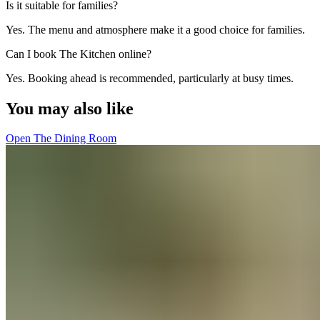
Is it suitable for families? ​​​​‌ ‍ ​‍​‍‌‍ ‌ ​‍‌‍‍‌‌‍‌ ‌‍‍‌‌‍ ‍​‍​‍​ ‍‍​‍​‍‌ ​ ‌‍​‌‌‍ ‍‌‍‍‌‌ ‌​‌ ‍‌​‍ ‍‌‍‍‌‌‍ ​‍​‍​‍ ​​‍​‍‌‍‍​‌ ​‍‌‍‌‌‌‍‌‍​‍​‍​ ‍‍​‍​‍‌‍‍​‌ ‌​‌ ‌​‌ ​​‌ ​ ​ ‍‍​‍ ​‍ ‌‍ ​​‍ ‌‌‍​‌‌‍ ‍‌‍‌​​‍ ‌‌ ​‍​‍ ‌‌‍‍​‌‍ ‌ ‌​‌‍‌‌‌‍ ​‌ ​ ​‍ ‌‌ ​ ‌ ‌​‌ ‌‌‌‍‌​‌‍‍‌‌‍ ​‍ ‍‌ ‌‍‌‍‌‌‌ ​‍‌‍​ ‌‍‌‌‌‍ ​​‍ ‍‌‍​‌‌ ​​‌ ​​​‍ ‌‍‍‌‌‍ ‍‌ ‌​‌‍‌‌‌‍ ‍‌ ‌​​‍ ‌‍‌‌‌‍‌​‌‍‍‌‌ ‌​​‍ ‌‍ ‌‌‍ ‌‍‌​‌‍‌‌​ ‌‌ ​​‌ ​‍‌‍‌‌‌ ​ ‌‍‌‌‌‍ ‍‌ ‌​‌‍​‌‌ ‌​‌‍‍‌‌‍ ‌‍ ‍​ ‍ ‌‍‍‌‌‍‌​​ ‌​ ‌‍​ ‌ ​ ‍​​ ‍​‌‍‌‍‌‍‌‍​ ​‌​ ‍​​‍ ‌​ ‌ ​ ‍​‌‍‌​​ ​ ​‍ ‌​ ‌​​ ​ ​ ‌​​ ‌ ​‍ ‌​ ‍​​ ‌ ​ ‍​​ ‌‌​‍ ‌​ ​‌​ ‌ ​ ​ ​ ‍‌​ ‌​‌‍​‍​ ‌‌​ ​​​ ‌‍​ ‍​‌‍​‍​ ​‍​ ‍ ‌ ‌​‌ ‍‌‌ ​​‌‍‌‌​ ‌‌‍‍​‌‍ ‌ ‌​‌‍‌‌‌‍ ​‌​‌‍‌‍​‌‌ ​‌​ ‍ ‌ ​​‌‍​‌‌ ‌​‌‍‍​​ ‌‌ ​‌‌ ‌‌‌‍‌‌‌ ​ ‌ ‌​‌‍‍‌‌‍ ‌‍ ‍​ ‌‍​‍‌‍​‌‌ ​ ‌‍‌‌‌‌‌‌‌ ​‍‌‍ ​​ ‌‌‍‍​‌ ‌​‌ ‌​‌ ​​‌ ​ ​‍‌‌​ ​ ‌​​‌​‍‌‌​ ​‍‌​‌‍​‍‌‌​ ​‍‌​‌‍‌‍ ​​‍ ‌‌‍​‌‌‍ ‍‌‍‌​​‍ ‌‌ ​‍​‍ ‌‌‍‍​‌‍ ‌ ‌​‌‍‌‌‌‍ ​‌ ​ ​‍ ‌‌ ​ ‌ ‌​‌ ‌‌‌‍‌​‌‍‍‌‌‍ ​‍ ‍‌ ‌‍‌‍‌‌‌ ​‍‌‍​ ‌‍‌‌‌‍ ​​‍ ‍‌‍​‌‌ ​​‌ ​​​‍‌‍‌‍‍‌‌‍‌​​ ‌​ ‌‍​ ‌ ​ ‍​​ ‍​‌‍‌‍‌‍‌‍​ ​‌​ ‍​​‍ ‌​ ‌ ​ ‍​‌‍‌​​ ​ ​‍ ‌​ ‌​​ ​ ​ ‌​​ ‌ ​‍ ‌​ ‍​​ ‌ ​ ‍​​ ‌‌​‍ ‌​ ​‌​ ‌ ​ ​ ​ ‍‌​ ‌​‌‍​‍​ ‌‌​ ​​​ ‌‍​ ‍​‌‍​‍​ ​‍​‍‌‍‌ ‌​‌ ‍‌‌ ​​‌‍‌‌​ ‌‌‍‍​‌‍ ‌ ‌​‌‍‌‌‌‍ ​‌​‌‍‌‍​‌‌ ​‌​‍‌‍‌ ​​‌‍​‌‌ ‌​‌‍‍​​ ‌‌ ​‌‌ ‌‌‌‍‌‌‌ ​ ‌ ‌​‌‍‍‌‌‍ ‌‍ ‍​‍‌‍‌ ​​‌‍‌‌‌ ​‍‌ ​ ‌ ​​‌‍‌‌‌‍​ ‌ ‌​‌‍‍‌‌ ‌‍‌‍‌‌​ ‌‌ ​​‌ ‌‌‌‍​‍‌‍ ​‌‍‍‌‌ ​ ‌‍‍​‌‍‌‌‌‍‌​​‍​‍‌ ‌
Yes. The menu and atmosphere make it a good choice for families.​​​​‌ ‍ ​‍​‍‌‍ ‌ ​‍‌‍‍‌‌‍‌ ‌‍‍‌‌‍ ‍​‍​‍​ ‍‍​‍​‍‌ ​ ‌‍​‌‌‍ ‍‌‍‍‌‌ ‌​‌ ‍‌​‍ ‍‌‍‍‌‌‍ ​‍​‍​‍ ​​‍​‍‌‍‍​‌ ​‍‌‍‌‌‌‍‌‍​‍​‍​ ‍‍​‍​‍‌‍‍​‌ ‌​‌ ‌​‌ ​​‌ ​ ​ ‍‍​‍ ​‍ ‌‍ ​​‍ ‌‌‍​‌‌‍ ‍‌‍‌​​‍ ‌‌ ​‍​‍ ‌‌‍‍​‌‍ ‌ ‌​‌‍‌‌‌‍ ​‌ ​ ​‍ ‌‌ ​ ‌ ‌​‌ ‌‌‌‍‌​‌‍‍‌‌‍ ​‍ ‍‌ ‌‍‌‍‌‌‌ ​‍‌‍​ ‌‍‌‌‌‍ ​​‍ ‍‌‍​‌‌ ​​‌ ​​​‍ ‌‍‍‌‌‍ ‍‌ ‌​‌‍‌‌‌‍ ‍‌ ‌​​‍ ‌‍‌‌‌‍‌​‌‍‍‌‌ ‌​​‍ ‌‍ ‌‌‍ ‌‍‌​‌‍‌‌​ ‌‌ ​​‌ ​‍‌‍‌‌‌ ​ ‌‍‌‌‌‍ ‍‌ ‌​‌‍​‌‌ ‌​‌‍‍‌‌‍ ‌‍ ‍​ ‍ ‌‍‍‌‌‍‌​​ ‌​ ‌‍​ ‌ ​ ‍​​ ‍​‌‍‌‍‌‍‌‍​ ​‌​ ‍​​‍ ‌​ ‌ ​ ‍​‌‍‌​​ ​ ​‍ ‌​ ‌​​ ​ ​ ‌​​ ‌ ​‍ ‌​ ‍​​ ‌ ​ ‍​​ ‌‌​‍ ‌​ ​‌​ ‌ ​ ​ ​ ‍‌​ ‌​‌‍​‍​ ‌‌​ ​​​ ‌‍​ ‍​‌‍​‍​ ​‍​ ‍ ‌ ‌​‌ ‍‌‌ ​​‌‍‌‌​ ‌‌‍‍​‌‍ ‌ ‌​‌‍‌‌‌‍ ​‌​‌‍‌‍​‌‌ ​‌​ ‍ ‌ ​​‌‍​‌‌ ‌​‌‍‍​​ ‌‌‍​‌‌‍ ‍‌ ​ ‌ ‌ ‌‍‌‌‌ ​‍​‍‌‌​ ‌‌‌​​‍‌‌ ‌‍‍ ‌‍‌‌‌ ‍‌​‍‌‌​ ​ ‌​‌​​‍‌‌​ ​ ‌​‌​​‍‌‌​ ​‍​ ​‍​ ‍​​ ‌‌​ ​‍‌‍‌​​ ​ ​ ‍‌​ ‍‌​ ‍‌​ ‌ ​ ‌​‌‍‌​​ ‌‌​‍‌‌​ ​‍​ ​‍​‍‌‌​ ‌‌‌​‌​​‍ ‍‌‍​ ‌‍‍​‌‍‍‌‌‍ ​‌‍‌​‌ ​‍‌‍‌‌‌‍ ‍​‍‌‌​ ‌‌‌​​‍‌‌ ‌‍‍ ‌‍‌‌‌ ‍‌​‍‌‌​ ​ ‌​‌​​‍‌‌​ ​ ‌​‌​​‍‌‌​ ​‍​ ​‍‌‍​‍‌‍​‍​ ‌​‌‍​‌​ ​‌​ ‌‌​ ‌‌​ ​‍​ ‌‍​ ​ ​ ‌ ‌‍​‌​‍‌‌​ ​‍​ ​‍​‍‌‌​ ‌‌‌​‌​​‍ ‍‌ ‌​‌‍‌‌‌ ‍​‌ ‌​​ ‌‍​‍‌‍​‌‌ ​ ‌‍‌‌‌‌‌‌‌ ​‍‌‍ ​​ ‌‌‍‍​‌ ‌​‌ ‌​‌ ​​‌ ​ ​‍‌‌​ ​ ‌​​‌​‍‌‌​ ​‍‌​‌‍​‍‌‌​ ​‍‌​‌‍‌‍ ​​‍ ‌‌‍​‌‌‍ ‍‌‍‌​​‍ ‌‌ ​‍​‍ ‌‌‍‍​‌‍ ‌ ‌​‌‍‌‌‌‍ ​‌ ​ ​‍ ‌‌ ​ ‌ ‌​‌ ‌‌‌‍‌​‌‍‍‌‌‍ ​‍ ‍‌ ‌‍‌‍‌‌‌ ​‍‌‍​ ‌‍‌‌‌‍ ​​‍ ‍‌‍​‌‌ ​​‌ ​​​‍‌‍‌‍‍‌‌‍‌​​ ‌​ ‌‍​ ‌ ​ ‍​​ ‍​‌‍‌‍‌‍‌‍​ ​‌​ ‍​​‍ ‌​ ‌ ​ ‍​‌‍‌​​ ​ ​‍ ‌​ ‌​​ ​ ​ ‌​​ ‌ ​‍ ‌​ ‍​​ ‌ ​ ‍​​ ‌‌​‍ ‌​ ​‌​ ‌ ​ ​ ​ ‍‌​ ‌​‌‍​‍​ ‌‌​ ​​​ ‌‍​ ‍​‌‍​‍​ ​‍​‍‌‍‌ ‌​‌ ‍‌‌ ​​‌‍‌‌​ ‌‌‍‍​‌‍ ‌ ‌​‌‍‌‌‌‍ ​‌​‌‍‌‍​‌‌ ​‌​‍‌‍‌ ​​‌‍​‌‌ ‌​‌‍‍​​ ‌‌‍​‌‌‍ ‍‌ ​ ‌ ‌ ‌‍‌‌‌ ​‍​‍‌‌​ ‌‌‌​​‍‌‌ ‌‍‍ ‌‍‌‌‌ ‍‌​‍‌‌​ ​ ‌​‌​​‍‌‌​ ​ ‌​‌​​‍‌‌​ ​‍​ ​‍​ ‍​​ ‌‌​ ​‍‌‍‌​​ ​ ​ ‍‌​ ‍‌​ ‍‌​ ‌ ​ ‌​‌‍‌​​ ‌‌​‍‌‌​ ​‍​ ​‍​‍‌‌​ ‌‌‌​‌​​‍ ‍‌‍​ ‌‍‍​‌‍‍‌‌‍ ​‌‍‌​‌ ​‍‌‍‌‌‌‍ ‍​‍‌‌​ ‌‌‌​​‍‌‌ ‌‍‍ ‌‍‌‌‌ ‍‌​‍‌‌​ ​ ‌​‌​​‍‌‌​ ​ ‌​‌​​‍‌‌​ ​‍​ ​‍‌‍​‍‌‍​‍​ ‌​‌‍​‌​ ​‌​ ‌‌​ ‌‌​ ​‍​ ‌‍​ ​ ​ ‌ ‌‍​‌​‍‌‌​ ​‍​ ​‍​‍‌‌​ ‌‌‌​‌​​‍ ‍‌ ‌​‌‍‌‌‌ ‍​‌ ‌​​‍‌‍‌ ​​‌‍‌‌‌ ​‍‌ ​ ‌ ​​‌‍‌‌‌‍​ ‌ ‌​‌‍‍‌‌ ‌‍‌‍‌‌​ ‌‌ ​​‌ ‌‌‌‍​‍‌‍ ​‌‍‍‌‌ ​ ‌‍‍​‌‍‌‌‌‍‌​​‍​‍‌ ‌
Can I book The Kitchen online? ​​​​‌ ‍ ​‍​‍‌‍ ‌ ​‍‌‍‍‌‌‍‌ ‌‍‍‌‌‍ ‍​‍​‍​ ‍‍​‍​‍‌ ​ ‌‍​‌‌‍ ‍‌‍‍‌‌ ‌​‌ ‍‌​‍ ‍‌‍‍‌‌‍ ​‍​‍​‍ ​​‍​‍‌‍‍​‌ ​‍‌‍‌‌‌‍‌‍​‍​‍​ ‍‍​‍​‍‌‍‍​‌ ‌​‌ ‌​‌ ​​‌ ​ ​ ‍‍​‍ ​‍ ‌‍ ​​‍ ‌‌‍​‌‌‍ ‍‌‍‌​​‍ ‌‌ ​‍​‍ ‌‌‍‍​‌‍ ‌ ‌​‌‍‌‌‌‍ ​‌ ​ ​‍ ‌‌ ​ ‌ ‌​‌ ‌‌‌‍‌​‌‍‍‌‌‍ ​‍ ‍‌ ‌‍‌‍‌‌‌ ​‍‌‍​ ‌‍‌‌‌‍ ​​‍ ‍‌‍​‌‌ ​​‌ ​​​‍ ‌‍‍‌‌‍ ‍‌ ‌​‌‍‌‌‌‍ ‍‌ ‌​​‍ ‌‍‌‌‌‍‌​‌‍‍‌‌ ‌​​‍ ‌‍ ‌‌‍ ‌‍‌​‌‍‌‌​ ‌‌ ​​‌ ​‍‌‍‌‌‌ ​ ‌‍‌‌‌‍ ‍‌ ‌​‌‍​‌‌ ‌​‌‍‍‌‌‍ ‌‍ ‍​ ‍ ‌‍‍‌‌‍‌​​ ‌​ ​‍‌‍‌​​ ‌‍​ ‌ ‌‍‌​​ ‌​​ ​ ‌‍‌‍​‍ ‌​ ‌ ​ ​‌‌‍​‌‌‍​ ​‍ ‌​ ‌​​ ‌​​ ​‍​ ​ ​‍ ‌‌‍​‌‌‍​‍​ ‌​​ ‌‌​‍ ‌‌‍‌‍‌‍‌‌​ ​‌‌‍​ ‌‍‌‍​ ​​‌‍‌‍​ ‌ ‌‍‌‌​ ‌‍‌‍‌‍​ ‍​​ ‍ ‌ ‌​‌ ‍‌‌ ​​‌‍‌‌​ ‌‌‍‍​‌‍ ‌ ‌​‌‍‌‌‌‍ ​‌​‌‍‌‍​‌‌ ​‌​ ‍ ‌ ​​‌‍​‌‌ ‌​‌‍‍​​ ‌‌ ​‌‌ ‌‌‌‍‌‌‌ ​ ‌ ‌​‌‍‍‌‌‍ ‌‍ ‍​ ‌‍​‍‌‍​‌‌ ​ ‌‍‌‌‌‌‌‌‌ ​‍‌‍ ​​ ‌‌‍‍​‌ ‌​‌ ‌​‌ ​​‌ ​ ​‍‌‌​ ​ ‌​​‌​‍‌‌​ ​‍‌​‌‍​‍‌‌​ ​‍‌​‌‍‌‍ ​​‍ ‌‌‍​‌‌‍ ‍‌‍‌​​‍ ‌‌ ​‍​‍ ‌‌‍‍​‌‍ ‌ ‌​‌‍‌‌‌‍ ​‌ ​ ​‍ ‌‌ ​ ‌ ‌​‌ ‌‌‌‍‌​‌‍‍‌‌‍ ​‍ ‍‌ ‌‍‌‍‌‌‌ ​‍‌‍​ ‌‍‌‌‌‍ ​​‍ ‍‌‍​‌‌ ​​‌ ​​​‍‌‍‌‍‍‌‌‍‌​​ ‌​ ​‍‌‍‌​​ ‌‍​ ‌ ‌‍‌​​ ‌​​ ​ ‌‍‌‍​‍ ‌​ ‌ ​ ​‌‌‍​‌‌‍​ ​‍ ‌​ ‌​​ ‌​​ ​‍​ ​ ​‍ ‌‌‍​‌‌‍​‍​ ‌​​ ‌‌​‍ ‌‌‍‌‍‌‍‌‌​ ​‌‌‍​ ‌‍‌‍​ ​​‌‍‌‍​ ‌ ‌‍‌‌​ ‌‍‌‍‌‍​ ‍​​‍‌‍‌ ‌​‌ ‍‌‌ ​​‌‍‌‌​ ‌‌‍‍​‌‍ ‌ ‌​‌‍‌‌‌‍ ​‌​‌‍‌‍​‌‌ ​‌​‍‌‍‌ ​​‌‍​‌‌ ‌​‌‍‍​​ ‌‌ ​‌‌ ‌‌‌‍‌‌‌ ​ ‌ ‌​‌‍‍‌‌‍ ‌‍ ‍​‍‌‍‌ ​​‌‍‌‌‌ ​‍‌ ​ ‌ ​​‌‍‌‌‌‍​ ‌ ‌​‌‍‍‌‌ ‌‍‌‍‌‌​ ‌‌ ​​‌ ‌‌‌‍​‍‌‍ ​‌‍‍‌‌ ​ ‌‍‍​‌‍‌‌‌‍‌​​‍​‍‌ ‌
Yes. Booking ahead is recommended, particularly at busy times.​​​​‌ ‍ ​‍​‍‌‍ ‌ ​‍‌‍‍‌‌‍‌ ‌‍‍‌‌‍ ‍​‍​‍​ ‍‍​‍​‍‌ ​ ‌‍​‌‌‍ ‍‌‍‍‌‌ ‌​‌ ‍‌​‍ ‍‌‍‍‌‌‍ ​‍​‍​‍ ​​‍​‍‌‍‍​‌ ​‍‌‍‌‌‌‍‌‍​‍​‍​ ‍‍​‍​‍‌‍‍​‌ ‌​‌ ‌​‌ ​​‌ ​ ​ ‍‍​‍ ​‍ ‌‍ ​​‍ ‌‌‍​‌‌‍ ‍‌‍‌​​‍ ‌‌ ​‍​‍ ‌‌‍‍​‌‍ ‌ ‌​‌‍‌‌‌‍ ​‌ ​ ​‍ ‌‌ ​ ‌ ‌​‌ ‌‌‌‍‌​‌‍‍‌‌‍ ​‍ ‍‌ ‌‍‌‍‌‌‌ ​‍‌‍​ ‌‍‌‌‌‍ ​​‍ ‍‌‍​‌‌ ​​‌ ​​​‍ ‌‍‍‌‌‍ ‍‌ ‌​‌‍‌‌‌‍ ‍‌ ‌​​‍ ‌‍‌‌‌‍‌​‌‍‍‌‌ ‌​​‍ ‌‍ ‌‌‍ ‌‍‌​‌‍‌‌​ ‌‌ ​​‌ ​‍‌‍‌‌‌ ​ ‌‍‌‌‌‍ ‍‌ ‌​‌‍​‌‌ ‌​‌‍‍‌‌‍ ‌‍ ‍​ ‍ ‌‍‍‌‌‍‌​​ ‌​ ​‍‌‍‌​​ ‌‍​ ‌ ‌‍‌​​ ‌​​ ​ ‌‍‌‍​‍ ‌​ ‌ ​ ​‌‌‍​‌‌‍​ ​‍ ‌​ ‌​​ ‌​​ ​‍​ ​ ​‍ ‌‌‍​‌‌‍​‍​ ‌​​ ‌‌​‍ ‌‌‍‌‍‌‍‌‌​ ​‌‌‍​ ‌‍‌‍​ ​​‌‍‌‍​ ‌ ‌‍‌‌​ ‌‍‌‍‌‍​ ‍​​ ‍ ‌ ‌​‌ ‍‌‌ ​​‌‍‌‌​ ‌‌‍‍​‌‍ ‌ ‌​‌‍‌‌‌‍ ​‌​‌‍‌‍​‌‌ ​‌​ ‍ ‌ ​​‌‍​‌‌ ‌​‌‍‍​​ ‌‌‍​‌‌‍ ‍‌ ​ ‌ ‌ ‌‍‌‌‌ ​‍​‍‌‌​ ‌‌‌​​‍‌‌ ‌‍‍ ‌‍‌‌‌ ‍‌​‍‌‌​ ​ ‌​‌​​‍‌‌​ ​ ‌​‌​​‍‌‌​ ​‍​ ​‍​ ​‌‌‍​‍​ ​ ​ ​​​ ‌ ‌‍​‍​ ​ ​ ‍‌‌‍‌​‌‍​ ​ ‍​​ ‌ ​‍‌‌​ ​‍​ ​‍​‍‌‌​ ‌‌‌​‌​​‍ ‍‌‍​ ‌‍‍​‌‍‍‌‌‍ ​‌‍‌​‌ ​‍‌‍‌‌‌‍ ‍​‍‌‌​ ‌‌‌​​‍‌‌ ‌‍‍ ‌‍‌‌‌ ‍‌​‍‌‌​ ​ ‌​‌​​‍‌‌​ ​ ‌​‌​​‍‌‌​ ​‍​ ​‍‌‍‌‌‌‍​‌‌‍‌‌​ ​​‌‍​‍‌‍‌‍‌‍​‍​ ‌‌‌‍​‍​ ‍​​ ‌ ‌‍‌‍​‍‌‌​ ​‍​ ​‍​‍‌‌​ ‌‌‌​‌​​‍ ‍‌ ‌​‌‍‌‌‌ ‍​‌ ‌​​ ‌‍​‍‌‍​‌‌ ​ ‌‍‌‌‌‌‌‌‌ ​‍‌‍ ​​ ‌‌‍‍​‌ ‌​‌ ‌​‌ ​​‌ ​ ​‍‌‌​ ​ ‌​​‌​‍‌‌​ ​‍‌​‌‍​‍‌‌​ ​‍‌​‌‍‌‍ ​​‍ ‌‌‍​‌‌‍ ‍‌‍‌​​‍ ‌‌ ​‍​‍ ‌‌‍‍​‌‍ ‌ ‌​‌‍‌‌‌‍ ​‌ ​ ​‍ ‌‌ ​ ‌ ‌​‌ ‌‌‌‍‌​‌‍‍‌‌‍ ​‍ ‍‌ ‌‍‌‍‌‌‌ ​‍‌‍​ ‌‍‌‌‌‍ ​​‍ ‍‌‍​‌‌ ​​‌ ​​​‍‌‍‌‍‍‌‌‍‌​​ ‌​ ​‍‌‍‌​​ ‌‍​ ‌ ‌‍‌​​ ‌​​ ​ ‌‍‌‍​‍ ‌​ ‌ ​ ​‌‌‍​‌‌‍​ ​‍ ‌​ ‌​​ ‌​​ ​‍​ ​ ​‍ ‌‌‍​‌‌‍​‍​ ‌​​ ‌‌​‍ ‌‌‍‌‍‌‍‌‌​ ​‌‌‍​ ‌‍‌‍​ ​​‌‍‌‍​ ‌ ‌‍‌‌​ ‌‍‌‍‌‍​ ‍​​‍‌‍‌ ‌​‌ ‍‌‌ ​​‌‍‌‌​ ‌‌‍‍​‌‍ ‌ ‌​‌‍‌‌‌‍ ​‌​‌‍‌‍​‌‌ ​‌​‍‌‍‌ ​​‌‍​‌‌ ‌​‌‍‍​​ ‌‌‍​‌‌‍ ‍‌ ​ ‌ ‌ ‌‍‌‌‌ ​‍​‍‌‌​ ‌‌‌​​‍‌‌ ‌‍‍ ‌‍‌‌‌ ‍‌​‍‌‌​ ​ ‌​‌​​‍‌‌​ ​ ‌​‌​​‍‌‌​ ​‍​ ​‍​ ​‌‌‍​‍​ ​ ​ ​​​ ‌ ‌‍​‍​ ​ ​ ‍‌‌‍‌​‌‍​ ​ ‍​​ ‌ ​‍‌‌​ ​‍​ ​‍​‍‌‌​ ‌‌‌​‌​​‍ ‍‌‍​ ‌‍‍​‌‍‍‌‌‍ ​‌‍‌​‌ ​‍‌‍‌‌‌‍ ‍​‍‌‌​ ‌‌‌​​‍‌‌ ‌‍‍ ‌‍‌‌‌ ‍‌​‍‌‌​ ​ ‌​‌​​‍‌‌​ ​ ‌​‌​​‍‌‌​ ​‍​ ​‍‌‍‌‌‌‍​‌‌‍‌‌​ ​​‌‍​‍‌‍‌‍‌‍​‍​ ‌‌‌‍​‍​ ‍​​ ‌ ‌‍‌‍​‍‌‌​ ​‍​ ​‍​‍‌‌​ ‌‌‌​‌​​‍ ‍‌ ‌​‌‍‌‌‌ ‍​‌ ‌​​‍‌‍‌ ​​‌‍‌‌‌ ​‍‌ ​ ‌ ​​‌‍‌‌‌‍​ ‌ ‌​‌‍‍‌‌ ‌‍‌‍‌‌​ ‌‌ ​​‌ ‌‌‌‍​‍‌‍ ​‌‍‍‌‌ ​ ‌‍‍​‌‍‌‌‌‍‌​​‍​‍‌ ‌
You may also like​​​​‌ ‍ ​‍​‍‌‍ ‌ ​‍‌‍‍‌‌‍‌ ‌‍‍‌‌‍ ‍​‍​‍​ ‍‍​‍​‍‌ ​ ‌‍​‌‌‍ ‍‌‍‍‌‌ ‌​‌ ‍‌​‍ ‍‌‍‍‌‌‍ ​‍​‍​‍ ​​‍​‍‌‍‍​‌ ​‍‌‍‌‌‌‍‌‍​‍​‍​ ‍‍​‍​‍‌‍‍​‌ ‌​‌ ‌​‌ ​​‌ ​ ​ ‍‍​‍ ​‍ ‌‍ ​​‍ ‌‌‍​‌‌‍ ‍‌‍‌​​‍ ‌‌ ​‍​‍ ‌‌‍‍​‌‍ ‌ ‌​‌‍‌‌‌‍ ​‌ ​ ​‍ ‌‌ ​ ‌ ‌​‌ ‌‌‌‍‌​‌‍‍‌‌‍ ​‍ ‍‌ ‌‍‌‍‌‌‌ ​‍‌‍​ ‌‍‌‌‌‍ ​​‍ ‍‌‍​‌‌ ​​‌ ​​​‍ ‌‍‍‌‌‍ ‍‌ ‌​‌‍‌‌‌‍ ‍‌ ‌​​‍ ‌‍‌‌‌‍‌​‌‍‍‌‌ ‌​​‍ ‌‍ ‌‌‍ ‌‍‌​‌‍‌‌​ ‌‌ ​​‌ ​‍‌‍‌‌‌ ​ ‌‍‌‌‌‍ ‍‌ ‌​‌‍​‌‌ ‌​‌‍‍‌‌‍ ‌‍ ‍​ ‍ ‌‍‍‌‌‍‌​​ ‌‌‍​‍​ ‍‌‌‍​‌​ ‌‍​ ‌‌​ ‌ ‌‍‌‌​ ‌‌​‍ ‌​ ​‍‌‍‌​​ ‌‌​ ‍‌​‍ ‌​ ‌​‌‍​‍‌‍​ ​ ​‍​‍ ‌​ ‍​​ ‍‌​ ​ ​ ‌ ​‍ ‌‌‍​‌‌‍​‌​ ‍​‌‍‌‍‌‍‌‍‌‍​‌​ ‍‌‌‍​ ​ ‌‌‌‍‌‌​ ‌ ‌‍​‌​ ‍ ‌ ‌​‌ ‍‌‌ ​​‌‍‌‌​ ‌‌‍‍​‌‍ ‌ ‌​‌‍‌‌‌‍ ​‌‌​ ‌‍‍‌‌ ‌​‌‍‌‌‌‌​​‌‍​‌‌‍‌ ‌‍‌‌​ ‍ ‌ ​​‌‍​‌‌ ‌​‌‍‍​​ ‌‌ ​​‌‍​‌‌‍‌ ‌‍‌‌‌​​‍‌ ‌‌‌‍‍‌‌‍ ​‌‍‌​‌‍‌‌‌ ​‍​‍‌‌​ ‌‌‌​​‍‌‌ ‌‍‍ ‌‍‌‌‌ ‍‌​‍‌‌​ ​ ‌​‌​​‍‌‌​ ​ ‌​‌​​‍‌‌​ ​‍​ ​‍​ ‌‌​ ​‍‌‍​‌‌‍‌‍​ ‌‍​ ‌‍​ ‌​‌‍‌​‌‍‌​​ ​ ​ ‍‌​ ‍​​‍‌‌​ ​‍​ ​‍​‍‌‌​ ‌‌‌​‌​​‍ ‍‌‍‍​‌‍‌‌‌‍​‌‌‍‌​‌‍‍‌‌‍ ‍‌‍‌ ​ ‌‍​‍‌‍​‌‌ ​ ‌‍‌‌‌‌‌‌‌ ​‍‌‍ ​​ ‌‌‍‍​‌ ‌​‌ ‌​‌ ​​‌ ​ ​‍‌‌​ ​ ‌​​‌​‍‌‌​ ​‍‌​‌‍​‍‌‌​ ​‍‌​‌‍‌‍ ​​‍ ‌‌‍​‌‌‍ ‍‌‍‌​​‍ ‌‌ ​‍​‍ ‌‌‍‍​‌‍ ‌ ‌​‌‍‌‌‌‍ ​‌ ​ ​‍ ‌‌ ​ ‌ ‌​‌ ‌‌‌‍‌​‌‍‍‌‌‍ ​‍ ‍‌ ‌‍‌‍‌‌‌ ​‍‌‍​ ‌‍‌‌‌‍ ​​‍ ‍‌‍​‌‌ ​​‌ ​​​‍‌‍‌‍‍‌‌‍‌​​ ‌‌‍​‍​ ‍‌‌‍​‌​ ‌‍​ ‌‌​ ‌ ‌‍‌‌​ ‌‌​‍ ‌​ ​‍‌‍‌​​ ‌‌​ ‍‌​‍ ‌​ ‌​‌‍​‍‌‍​ ​ ​‍​‍ ‌​ ‍​​ ‍‌​ ​ ​ ‌ ​‍ ‌‌‍​‌‌‍​‌​ ‍​‌‍‌‍‌‍‌‍‌‍​‌​ ‍‌‌‍​ ​ ‌‌‌‍‌‌​ ‌ ‌‍​‌​‍‌‍‌ ‌​‌ ‍‌‌ ​​‌‍‌‌​ ‌‌‍‍​‌‍ ‌ ‌​‌‍‌‌‌‍ ​‌‌​ ‌‍‍‌‌ ‌​‌‍‌‌‌‌​​‌‍​‌‌‍‌ ‌‍‌‌​‍‌‍‌ ​​‌‍​‌‌ ‌​‌‍‍​​ ‌‌ ​​‌‍​‌‌‍‌ ‌‍‌‌‌​​‍‌ ‌‌‌‍‍‌‌‍ ​‌‍‌​‌‍‌‌‌ ​‍​‍‌‌​ ‌‌‌​​‍‌‌ ‌‍‍ ‌‍‌‌‌ ‍‌​‍‌‌​ ​ ‌​‌​​‍‌‌​ ​ ‌​‌​​‍‌‌​ ​‍​ ​‍​ ‌‌​ ​‍‌‍​‌‌‍‌‍​ ‌‍​ ‌‍​ ‌​‌‍‌​‌‍‌​​ ​ ​ ‍‌​ ‍​​‍‌‌​ ​‍​ ​‍​‍‌‌​ ‌‌‌​‌​​‍ ‍‌‍‍​‌‍‌‌‌‍​‌‌‍‌​‌‍‍‌‌‍ ‍‌‍‌ ​‍‌‍‌ ​​‌‍‌‌‌ ​‍‌ ​ ‌ ​​‌‍‌‌‌‍​ ‌ ‌​‌‍‍‌‌ ‌‍‌‍‌‌​ ‌‌ ​​‌ ‌‌‌‍​‍‌‍ ​‌‍‍‌‌ ​ ‌‍‍​‌‍‌‌‌‍‌​​‍​‍‌ ‌
Open The Dining Room​​​​‌ ‍ ​‍​‍‌‍ ‌ ​‍‌‍‍‌‌‍‌ ‌‍‍‌‌‍ ‍​‍​‍​ ‍‍​‍​‍‌ ​ ‌‍​‌‌‍ ‍‌‍‍‌‌ ‌​‌ ‍‌​‍ ‍‌‍‍‌‌‍ ​‍​‍​‍ ​​‍​‍‌‍‍​‌ ​‍‌‍‌‌‌‍‌‍​‍​‍​ ‍‍​‍​‍‌‍‍​‌ ‌​‌ ‌​‌ ​​‌ ​ ​ ‍‍​‍ ​‍ ‌‍ ​​‍ ‌‌‍​‌‌‍ ‍‌‍‌​​‍ ‌‌ ​‍​‍ ‌‌‍‍​‌‍ ‌ ‌​‌‍‌‌‌‍ ​‌ ​ ​‍ ‌‌ ​ ‌ ‌​‌ ‌‌‌‍‌​‌‍‍‌‌‍ ​‍ ‍‌ ‌‍‌‍‌‌‌ ​‍‌‍​ ‌‍‌‌‌‍ ​​‍ ‍‌‍​‌‌ ​​‌ ​​​‍ ‌‍‍‌‌‍ ‍‌ ‌​‌‍‌‌‌‍ ‍‌ ‌​​‍ ‌‍‌‌‌‍‌​‌‍‍‌‌ ‌​​‍ ‌‍ ‌‌‍ ‌‍‌​‌‍‌‌​ ‌‌ ​​‌ ​‍‌‍‌‌‌ ​ ‌‍‌‌‌‍ ‍‌ ‌​‌‍​‌‌ ‌​‌‍‍‌‌‍ ‌‍ ‍​ ‍ ‌‍‍‌‌‍‌​​ ‌‌‍​‍​ ‍‌‌‍​‌​ ‌‍​ ‌‌​ ‌ ‌‍‌‌​ ‌‌​‍ ‌​ ​‍‌‍‌​​ ‌‌​ ‍‌​‍ ‌​ ‌​‌‍​‍‌‍​ ​ ​‍​‍ ‌​ ‍​​ ‍‌​ ​ ​ ‌ ​‍ ‌‌‍​‌‌‍​‌​ ‍​‌‍‌‍‌‍‌‍‌‍​‌​ ‍‌‌‍​ ​ ‌‌‌‍‌‌​ ‌ ‌‍​‌​ ‍ ‌ ‌​‌ ‍‌‌ ​​‌‍‌‌​ ‌‌‍‍​‌‍ ‌ ‌​‌‍‌‌‌‍ ​‌‌​ ‌‍‍‌‌ ‌​‌‍‌‌‌‌​​‌‍​‌‌‍‌ ‌‍‌‌​ ‍ ‌ ​​‌‍​‌‌ ‌​‌‍‍​​ ‌‌ ​​‌‍​‌‌‍‌ ‌‍‌‌‌​​‍‌ ‌‌‌‍‍‌‌‍ ​‌‍‌​‌‍‌‌‌ ​‍​‍‌‌​ ‌‌‌​​‍‌‌ ‌‍‍ ‌‍‌‌‌ ‍‌​‍‌‌​ ​ ‌​‌​​‍‌‌​ ​ ‌​‌​​‍‌‌​ ​‍​ ​‍​ ‌‌​ ​‍‌‍​‌‌‍‌‍​ ‌‍​ ‌‍​ ‌​‌‍‌​‌‍‌​​ ​ ​ ‍‌​ ‍​​‍‌‌​ ​‍​ ​‍​‍‌‌​ ‌‌‌​‌​​‍ ‍‌‍​ ‌‍ ‌‍ ‍‌ ‌​‌‍‌‌‌‍ ‍‌ ‌​​‍‌‌​ ‌‌‌​​‍‌‌ ‌‍‍ ‌‍‌‌‌ ‍‌​‍‌‌​ ​ ‌​‌​​‍‌‌​ ​ ‌​‌​​‍‌‌​ ​‍​ ​‍‌‍‌‌‌‍​‍‌‍​ ​ ‌​​ ‌‍​ ​ ‌‍‌​​ ​‌​ ‌‍​ ‌​‌‍‌‌​ ‌​​‍‌‌​ ​‍​ ​‍​‍‌‌​ ‌‌‌​‌​​‍ ‍‌ ‌​‌‍‍‌‌ ‌​‌‍ ​‌‍‌‌​ ‌‍​‍‌‍​‌‌ ​ ‌‍‌‌‌‌‌‌‌ ​‍‌‍ ​​ ‌‌‍‍​‌ ‌​‌ ‌​‌ ​​‌ ​ ​‍‌‌​ ​ ‌​​‌​‍‌‌​ ​‍‌​‌‍​‍‌‌​ ​‍‌​‌‍‌‍ ​​‍ ‌‌‍​‌‌‍ ‍‌‍‌​​‍ ‌‌ ​‍​‍ ‌‌‍‍​‌‍ ‌ ‌​‌‍‌‌‌‍ ​‌ ​ ​‍ ‌‌ ​ ‌ ‌​‌ ‌‌‌‍‌​‌‍‍‌‌‍ ​‍ ‍‌ ‌‍‌‍‌‌‌ ​‍‌‍​ ‌‍‌‌‌‍ ​​‍ ‍‌‍​‌‌ ​​‌ ​​​‍‌‍‌‍‍‌‌‍‌​​ ‌‌‍​‍​ ‍‌‌‍​‌​ ‌‍​ ‌‌​ ‌ ‌‍‌‌​ ‌‌​‍ ‌​ ​‍‌‍‌​​ ‌‌​ ‍‌​‍ ‌​ ‌​‌‍​‍‌‍​ ​ ​‍​‍ ‌​ ‍​​ ‍‌​ ​ ​ ‌ ​‍ ‌‌‍​‌‌‍​‌​ ‍​‌‍‌‍‌‍‌‍‌‍​‌​ ‍‌‌‍​ ​ ‌‌‌‍‌‌​ ‌ ‌‍​‌​‍‌‍‌ ‌​‌ ‍‌‌ ​​‌‍‌‌​ ‌‌‍‍​‌‍ ‌ ‌​‌‍‌‌‌‍ ​‌‌​ ‌‍‍‌‌ ‌​‌‍‌‌‌‌​​‌‍​‌‌‍‌ ‌‍‌‌​‍‌‍‌ ​​‌‍​‌‌ ‌​‌‍‍​​ ‌‌ ​​‌‍​‌‌‍‌ ‌‍‌‌‌​​‍‌ ‌‌‌‍‍‌‌‍ ​‌‍‌​‌‍‌‌‌ ​‍​‍‌‌​ ‌‌‌​​‍‌‌ ‌‍‍ ‌‍‌‌‌ ‍‌​‍‌‌​ ​ ‌​‌​​‍‌‌​ ​ ‌​‌​​‍‌‌​ ​‍​ ​‍​ ‌‌​ ​‍‌‍​‌‌‍‌‍​ ‌‍​ ‌‍​ ‌​‌‍‌​‌‍‌​​ ​ ​ ‍‌​ ‍​​‍‌‌​ ​‍​ ​‍​‍‌‌​ ‌‌‌​‌​​‍ ‍‌‍​ ‌‍ ‌‍ ‍‌ ‌​‌‍‌‌‌‍ ‍‌ ‌​​‍‌‌​ ‌‌‌​​‍‌‌ ‌‍‍ ‌‍‌‌‌ ‍‌​‍‌‌​ ​ ‌​‌​​‍‌‌​ ​ ‌​‌​​‍‌‌​ ​‍​ ​‍‌‍‌‌‌‍​‍‌‍​ ​ ‌​​ ‌‍​ ​ ‌‍‌​​ ​‌​ ‌‍​ ‌​‌‍‌‌​ ‌​​‍‌‌​ ​‍​ ​‍​‍‌‌​ ‌‌‌​‌​​‍ ‍‌ ‌​‌‍‍‌‌ ‌​‌‍ ​‌‍‌‌​‍‌‍‌ ​​‌‍‌‌‌ ​‍‌ ​ ‌ ​​‌‍‌‌‌‍​ ‌ ‌​‌‍‍‌‌ ‌‍‌‍‌‌​ ‌‌ ​​‌ ‌‌‌‍​‍‌‍ ​‌‍‍‌‌ ​ ‌‍‍​‌‍‌‌‌‍‌​​‍​‍‌ ‌