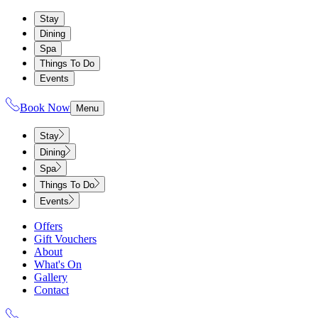
Stay
Dining
Spa
Things To Do
Events
Book Now
Menu
Stay
Dining
Spa
Things To Do
Events
Offers
Gift Vouchers
About
What's On
Gallery
Contact