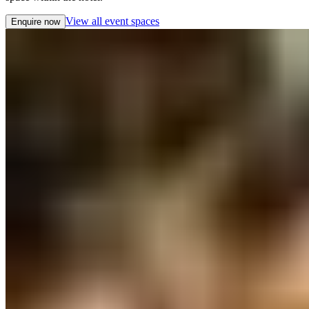
View all event spaces​​​​‌ ‍ ​‍​‍‌‍ ‌ ​‍‌‍‍‌‌‍‌ ‌‍‍‌‌‍ ‍​‍​‍​ ‍‍​‍​‍‌ ​ ‌‍​‌‌‍ ‍‌‍‍‌‌ ‌​‌ ‍‌​‍ ‍‌‍‍‌‌‍ ​‍​‍​‍ ​​‍​‍‌‍‍​‌ ​‍‌‍‌‌‌‍‌‍​‍​‍​ ‍‍​‍​‍‌‍‍​‌ ‌​‌ ‌​‌ ​​‌ ​ ​ ‍‍​‍ ​‍ ‌‍ ​​‍ ‌‌‍​‌‌‍ ‍‌‍‌​​‍ ‌‌ ​‍​‍ ‌‌‍‍​‌‍ ‌ ‌​‌‍‌‌‌‍ ​‌ ​ ​‍ ‌‌ ​ ‌ ‌​‌ ‌‌‌‍‌​‌‍‍‌‌‍ ​‍ ‍‌ ‌‍‌‍‌‌‌ ​‍‌‍​ ‌‍‌‌‌‍ ​​‍ ‍‌‍​‌‌ ​​‌ ​​​‍ ‌‍‍‌‌‍ ‍‌ ‌​‌‍‌‌‌‍ ‍‌ ‌​​‍ ‌‍‌‌‌‍‌​‌‍‍‌‌ ‌​​‍ ‌‍ ‌‌‍ ‌‍‌​‌‍‌‌​ ‌‌ ​​‌ ​‍‌‍‌‌‌ ​ ‌‍‌‌‌‍ ‍‌ ‌​‌‍​‌‌ ‌​‌‍‍‌‌‍ ‌‍ ‍​ ‍ ‌‍‍‌‌‍‌​​ ‌‌‍​‍​ ‍‌‌‍​‌​ ‌‍​ ‌‌​ ‌ ‌‍‌‌​ ‌‌​‍ ‌​ ​‍‌‍‌​​ ‌‌​ ‍‌​‍ ‌​ ‌​‌‍​‍‌‍​ ​ ​‍​‍ ‌​ ‍​​ ‍‌​ ​ ​ ‌ ​‍ ‌‌‍​‌‌‍​‌​ ‍​‌‍‌‍‌‍‌‍‌‍​‌​ ‍‌‌‍​ ​ ‌‌‌‍‌‌​ ‌ ‌‍​‌​ ‍ ‌ ‌​‌ ‍‌‌ ​​‌‍‌‌​ ‌‌‍‍​‌‍ ‌ ‌​‌‍‌‌‌‍ ​‌‌​ ‌‍‍‌‌ ‌​‌‍‌‌‌‌​​‌‍​‌‌‍‌ ‌‍‌‌​ ‍ ‌ ​​‌‍​‌‌ ‌​‌‍‍​​ ‌‌ ​​‌‍​‌‌‍‌ ‌‍‌‌‌​​‍‌ ‌‌‌‍‍‌‌‍ ​‌‍‌​‌‍‌‌‌ ​‍​‍‌‌​ ‌‌‌​​‍‌‌ ‌‍‍ ‌‍‌‌‌ ‍‌​‍‌‌​ ​ ‌​‌​​‍‌‌​ ​ ‌​‌​​‍‌‌​ ​‍​ ​‍‌‍‌‌​ ‌‌​ ​​​ ‌​​ ​‌‌‍‌‍‌‍​ ​ ‍‌​ ​​​ ​‍‌‍​‌​ ‌ ​‍‌‌​ ​‍​ ​‍​‍‌‌​ ‌‌‌​‌​​‍ ‍‌ ​ ‌‍‌‌‌‍​ ‌‍ ‌‍ ‍‌‍‌​‌‍​‌‌ ​‍‌ ‍‌‌​​ ‌ ‌​‌‍​‌​‍ ‍‌‍ ​‌‍​‌‌‍​‍‌‍‌‌‌‍ ​​ ‌‍​‍‌‍​‌‌ ​ ‌‍‌‌‌‌‌‌‌ ​‍‌‍ ​​ ‌‌‍‍​‌ ‌​‌ ‌​‌ ​​‌ ​ ​‍‌‌​ ​ ‌​​‌​‍‌‌​ ​‍‌​‌‍​‍‌‌​ ​‍‌​‌‍‌‍ ​​‍ ‌‌‍​‌‌‍ ‍‌‍‌​​‍ ‌‌ ​‍​‍ ‌‌‍‍​‌‍ ‌ ‌​‌‍‌‌‌‍ ​‌ ​ ​‍ ‌‌ ​ ‌ ‌​‌ ‌‌‌‍‌​‌‍‍‌‌‍ ​‍ ‍‌ ‌‍‌‍‌‌‌ ​‍‌‍​ ‌‍‌‌‌‍ ​​‍ ‍‌‍​‌‌ ​​‌ ​​​‍‌‍‌‍‍‌‌‍‌​​ ‌‌‍​‍​ ‍‌‌‍​‌​ ‌‍​ ‌‌​ ‌ ‌‍‌‌​ ‌‌​‍ ‌​ ​‍‌‍‌​​ ‌‌​ ‍‌​‍ ‌​ ‌​‌‍​‍‌‍​ ​ ​‍​‍ ‌​ ‍​​ ‍‌​ ​ ​ ‌ ​‍ ‌‌‍​‌‌‍​‌​ ‍​‌‍‌‍‌‍‌‍‌‍​‌​ ‍‌‌‍​ ​ ‌‌‌‍‌‌​ ‌ ‌‍​‌​‍‌‍‌ ‌​‌ ‍‌‌ ​​‌‍‌‌​ ‌‌‍‍​‌‍ ‌ ‌​‌‍‌‌‌‍ ​‌‌​ ‌‍‍‌‌ ‌​‌‍‌‌‌‌​​‌‍​‌‌‍‌ ‌‍‌‌​‍‌‍‌ ​​‌‍​‌‌ ‌​‌‍‍​​ ‌‌ ​​‌‍​‌‌‍‌ ‌‍‌‌‌​​‍‌ ‌‌‌‍‍‌‌‍ ​‌‍‌​‌‍‌‌‌ ​‍​‍‌‌​ ‌‌‌​​‍‌‌ ‌‍‍ ‌‍‌‌‌ ‍‌​‍‌‌​ ​ ‌​‌​​‍‌‌​ ​ ‌​‌​​‍‌‌​ ​‍​ ​‍‌‍‌‌​ ‌‌​ ​​​ ‌​​ ​‌‌‍‌‍‌‍​ ​ ‍‌​ ​​​ ​‍‌‍​‌​ ‌ ​‍‌‌​ ​‍​ ​‍​‍‌‌​ ‌‌‌​‌​​‍ ‍‌ ​ ‌‍‌‌‌‍​ ‌‍ ‌‍ ‍‌‍‌​‌‍​‌‌ ​‍‌ ‍‌‌​​ ‌ ‌​‌‍​‌​‍ ‍‌‍ ​‌‍​‌‌‍​‍‌‍‌‌‌‍ ​​‍‌‍‌ ​​‌‍‌‌‌ ​‍‌ ​ ‌ ​​‌‍‌‌‌‍​ ‌ ‌​‌‍‍‌‌ ‌‍‌‍‌‌​ ‌‌ ​​‌ ‌‌‌‍​‍‌‍ ​‌‍‍‌‌ ​ ‌‍‍​‌‍‌‌‌‍‌​​‍​‍‌ ‌
Enquire now​​​​‌ ‍ ​‍​‍‌‍ ‌ ​‍‌‍‍‌‌‍‌ ‌‍‍‌‌‍ ‍​‍​‍​ ‍‍​‍​‍‌ ​ ‌‍​‌‌‍ ‍‌‍‍‌‌ ‌​‌ ‍‌​‍ ‍‌‍‍‌‌‍ ​‍​‍​‍ ​​‍​‍‌‍‍​‌ ​‍‌‍‌‌‌‍‌‍​‍​‍​ ‍‍​‍​‍‌‍‍​‌ ‌​‌ ‌​‌ ​​‌ ​ ​ ‍‍​‍ ​‍ ‌‍ ​​‍ ‌‌‍​‌‌‍ ‍‌‍‌​​‍ ‌‌ ​‍​‍ ‌‌‍‍​‌‍ ‌ ‌​‌‍‌‌‌‍ ​‌ ​ ​‍ ‌‌ ​ ‌ ‌​‌ ‌‌‌‍‌​‌‍‍‌‌‍ ​‍ ‍‌ ‌‍‌‍‌‌‌ ​‍‌‍​ ‌‍‌‌‌‍ ​​‍ ‍‌‍​‌‌ ​​‌ ​​​‍ ‌‍‍‌‌‍ ‍‌ ‌​‌‍‌‌‌‍ ‍‌ ‌​​‍ ‌‍‌‌‌‍‌​‌‍‍‌‌ ‌​​‍ ‌‍ ‌‌‍ ‌‍‌​‌‍‌‌​ ‌‌ ​​‌ ​‍‌‍‌‌‌ ​ ‌‍‌‌‌‍ ‍‌ ‌​‌‍​‌‌ ‌​‌‍‍‌‌‍ ‌‍ ‍​ ‍ ‌‍‍‌‌‍‌​​ ‌‌‍​‍​ ‍‌‌‍​‌​ ‌‍​ ‌‌​ ‌ ‌‍‌‌​ ‌‌​‍ ‌​ ​‍‌‍‌​​ ‌‌​ ‍‌​‍ ‌​ ‌​‌‍​‍‌‍​ ​ ​‍​‍ ‌​ ‍​​ ‍‌​ ​ ​ ‌ ​‍ ‌‌‍​‌‌‍​‌​ ‍​‌‍‌‍‌‍‌‍‌‍​‌​ ‍‌‌‍​ ​ ‌‌‌‍‌‌​ ‌ ‌‍​‌​ ‍ ‌ ‌​‌ ‍‌‌ ​​‌‍‌‌​ ‌‌‍‍​‌‍ ‌ ‌​‌‍‌‌‌‍ ​‌‌​ ‌‍‍‌‌ ‌​‌‍‌‌‌‌​​‌‍​‌‌‍‌ ‌‍‌‌​ ‍ ‌ ​​‌‍​‌‌ ‌​‌‍‍​​ ‌‌ ​​‌‍​‌‌‍‌ ‌‍‌‌‌​​‍‌ ‌‌‌‍‍‌‌‍ ​‌‍‌​‌‍‌‌‌ ​‍​‍‌‌​ ‌‌‌​​‍‌‌ ‌‍‍ ‌‍‌‌‌ ‍‌​‍‌‌​ ​ ‌​‌​​‍‌‌​ ​ ‌​‌​​‍‌‌​ ​‍​ ​‍‌‍‌‌​ ‌‌​ ​​​ ‌​​ ​‌‌‍‌‍‌‍​ ​ ‍‌​ ​​​ ​‍‌‍​‌​ ‌ ​‍‌‌​ ​‍​ ​‍​‍‌‌​ ‌‌‌​‌​​‍ ‍‌ ​​‌ ​‍‌‍‍‌‌‍ ‌‌‍​‌‌ ​‍‌ ‍‌‌​​ ‌ ‌​‌‍​‌​‍ ‍‌‍ ​‌‍​‌‌‍​‍‌‍‌‌‌‍ ​​ ‌‍​‍‌‍​‌‌ ​ ‌‍‌‌‌‌‌‌‌ ​‍‌‍ ​​ ‌‌‍‍​‌ ‌​‌ ‌​‌ ​​‌ ​ ​‍‌‌​ ​ ‌​​‌​‍‌‌​ ​‍‌​‌‍​‍‌‌​ ​‍‌​‌‍‌‍ ​​‍ ‌‌‍​‌‌‍ ‍‌‍‌​​‍ ‌‌ ​‍​‍ ‌‌‍‍​‌‍ ‌ ‌​‌‍‌‌‌‍ ​‌ ​ ​‍ ‌‌ ​ ‌ ‌​‌ ‌‌‌‍‌​‌‍‍‌‌‍ ​‍ ‍‌ ‌‍‌‍‌‌‌ ​‍‌‍​ ‌‍‌‌‌‍ ​​‍ ‍‌‍​‌‌ ​​‌ ​​​‍‌‍‌‍‍‌‌‍‌​​ ‌‌‍​‍​ ‍‌‌‍​‌​ ‌‍​ ‌‌​ ‌ ‌‍‌‌​ ‌‌​‍ ‌​ ​‍‌‍‌​​ ‌‌​ ‍‌​‍ ‌​ ‌​‌‍​‍‌‍​ ​ ​‍​‍ ‌​ ‍​​ ‍‌​ ​ ​ ‌ ​‍ ‌‌‍​‌‌‍​‌​ ‍​‌‍‌‍‌‍‌‍‌‍​‌​ ‍‌‌‍​ ​ ‌‌‌‍‌‌​ ‌ ‌‍​‌​‍‌‍‌ ‌​‌ ‍‌‌ ​​‌‍‌‌​ ‌‌‍‍​‌‍ ‌ ‌​‌‍‌‌‌‍ ​‌‌​ ‌‍‍‌‌ ‌​‌‍‌‌‌‌​​‌‍​‌‌‍‌ ‌‍‌‌​‍‌‍‌ ​​‌‍​‌‌ ‌​‌‍‍​​ ‌‌ ​​‌‍​‌‌‍‌ ‌‍‌‌‌​​‍‌ ‌‌‌‍‍‌‌‍ ​‌‍‌​‌‍‌‌‌ ​‍​‍‌‌​ ‌‌‌​​‍‌‌ ‌‍‍ ‌‍‌‌‌ ‍‌​‍‌‌​ ​ ‌​‌​​‍‌‌​ ​ ‌​‌​​‍‌‌​ ​‍​ ​‍‌‍‌‌​ ‌‌​ ​​​ ‌​​ ​‌‌‍‌‍‌‍​ ​ ‍‌​ ​​​ ​‍‌‍​‌​ ‌ ​‍‌‌​ ​‍​ ​‍​‍‌‌​ ‌‌‌​‌​​‍ ‍‌ ​​‌ ​‍‌‍‍‌‌‍ ‌‌‍​‌‌ ​‍‌ ‍‌‌​​ ‌ ‌​‌‍​‌​‍ ‍‌‍ ​‌‍​‌‌‍​‍‌‍‌‌‌‍ ​​‍‌‍‌ ​​‌‍‌‌‌ ​‍‌ ​ ‌ ​​‌‍‌‌‌‍​ ‌ ‌​‌‍‍‌‌ ‌‍‌‍‌‌​ ‌‌ ​​‌ ‌‌‌‍​‍‌‍ ​‌‍‍‌‌ ​ ‌‍‍​‌‍‌‌‌‍‌​​‍​‍‌ ‌