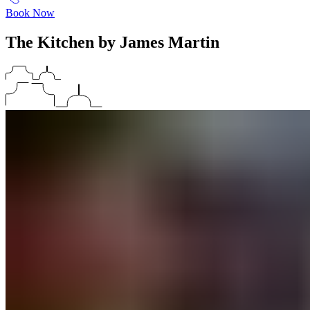
Book Now
The Kitchen by James Martin​​​​‌ ‍ ​‍​‍‌‍ ‌ ​‍‌‍‍‌‌‍‌ ‌‍‍‌‌‍ ‍​‍​‍​ ‍‍​‍​‍‌ ​ ‌‍​‌‌‍ ‍‌‍‍‌‌ ‌​‌ ‍‌​‍ ‍‌‍‍‌‌‍ ​‍​‍​‍ ​​‍​‍‌‍‍​‌ ​‍‌‍‌‌‌‍‌‍​‍​‍​ ‍‍​‍​‍‌‍‍​‌ ‌​‌ ‌​‌ ​​‌ ​ ​ ‍‍​‍ ​‍ ‌‍ ​​‍ ‌‌‍​‌‌‍ ‍‌‍‌​​‍ ‌‌ ​‍​‍ ‌‌‍‍​‌‍ ‌ ‌​‌‍‌‌‌‍ ​‌ ​ ​‍ ‌‌ ​ ‌ ‌​‌ ‌‌‌‍‌​‌‍‍‌‌‍ ​‍ ‍‌ ‌‍‌‍‌‌‌ ​‍‌‍​ ‌‍‌‌‌‍ ​​‍ ‍‌‍​‌‌ ​​‌ ​​​‍ ‌‍‍‌‌‍ ‍‌ ‌​‌‍‌‌‌‍ ‍‌ ‌​​‍ ‌‍‌‌‌‍‌​‌‍‍‌‌ ‌​​‍ ‌‍ ‌‌‍ ‌‍‌​‌‍‌‌​ ‌‌ ​​‌ ​‍‌‍‌‌‌ ​ ‌‍‌‌‌‍ ‍‌ ‌​‌‍​‌‌ ‌​‌‍‍‌‌‍ ‌‍ ‍​ ‍ ‌‍‍‌‌‍‌​​ ‌‌‍​‍​ ‍‌‌‍​‌​ ‌‍​ ‌‌​ ‌ ‌‍‌‌​ ‌‌​‍ ‌​ ​‍‌‍‌​​ ‌‌​ ‍‌​‍ ‌​ ‌​‌‍​‍‌‍​ ​ ​‍​‍ ‌​ ‍​​ ‍‌​ ​ ​ ‌ ​‍ ‌‌‍​‌‌‍​‌​ ‍​‌‍‌‍‌‍‌‍‌‍​‌​ ‍‌‌‍​ ​ ‌‌‌‍‌‌​ ‌ ‌‍​‌​ ‍ ‌ ‌​‌ ‍‌‌ ​​‌‍‌‌​ ‌‌‍‍​‌‍ ‌ ‌​‌‍‌‌‌‍ ​‌‌​ ‌‍‍‌‌ ‌​‌‍‌‌‌‌​​‌‍​‌‌‍‌ ‌‍‌‌​ ‍ ‌ ​​‌‍​‌‌ ‌​‌‍‍​​ ‌‌ ​​‌‍​‌‌‍‌ ‌‍‌‌‌​​‍‌ ‌‌‌‍‍‌‌‍ ​‌‍‌​‌‍‌‌‌ ​‍​‍‌‌​ ‌‌‌​​‍‌‌ ‌‍‍ ‌‍‌‌‌ ‍‌​‍‌‌​ ​ ‌​‌​​‍‌‌​ ​ ‌​‌​​‍‌‌​ ​‍​ ​‍​ ‌‌‌‍​‍​ ​‍‌‍‌‍‌‍​ ‌‍‌​​ ‌‌​ ‌‌‌‍‌‍​ ‌​‌‍‌‍‌‍​‍​‍‌‌​ ​‍​ ​‍​‍‌‌​ ‌‌‌​‌​​‍ ‍‌‍‍​‌‍‌‌‌‍​‌‌‍‌​‌‍‍‌‌‍ ‍‌‍‌ ​ ‌‍​‍‌‍​‌‌ ​ ‌‍‌‌‌‌‌‌‌ ​‍‌‍ ​​ ‌‌‍‍​‌ ‌​‌ ‌​‌ ​​‌ ​ ​‍‌‌​ ​ ‌​​‌​‍‌‌​ ​‍‌​‌‍​‍‌‌​ ​‍‌​‌‍‌‍ ​​‍ ‌‌‍​‌‌‍ ‍‌‍‌​​‍ ‌‌ ​‍​‍ ‌‌‍‍​‌‍ ‌ ‌​‌‍‌‌‌‍ ​‌ ​ ​‍ ‌‌ ​ ‌ ‌​‌ ‌‌‌‍‌​‌‍‍‌‌‍ ​‍ ‍‌ ‌‍‌‍‌‌‌ ​‍‌‍​ ‌‍‌‌‌‍ ​​‍ ‍‌‍​‌‌ ​​‌ ​​​‍‌‍‌‍‍‌‌‍‌​​ ‌‌‍​‍​ ‍‌‌‍​‌​ ‌‍​ ‌‌​ ‌ ‌‍‌‌​ ‌‌​‍ ‌​ ​‍‌‍‌​​ ‌‌​ ‍‌​‍ ‌​ ‌​‌‍​‍‌‍​ ​ ​‍​‍ ‌​ ‍​​ ‍‌​ ​ ​ ‌ ​‍ ‌‌‍​‌‌‍​‌​ ‍​‌‍‌‍‌‍‌‍‌‍​‌​ ‍‌‌‍​ ​ ‌‌‌‍‌‌​ ‌ ‌‍​‌​‍‌‍‌ ‌​‌ ‍‌‌ ​​‌‍‌‌​ ‌‌‍‍​‌‍ ‌ ‌​‌‍‌‌‌‍ ​‌‌​ ‌‍‍‌‌ ‌​‌‍‌‌‌‌​​‌‍​‌‌‍‌ ‌‍‌‌​‍‌‍‌ ​​‌‍​‌‌ ‌​‌‍‍​​ ‌‌ ​​‌‍​‌‌‍‌ ‌‍‌‌‌​​‍‌ ‌‌‌‍‍‌‌‍ ​‌‍‌​‌‍‌‌‌ ​‍​‍‌‌​ ‌‌‌​​‍‌‌ ‌‍‍ ‌‍‌‌‌ ‍‌​‍‌‌​ ​ ‌​‌​​‍‌‌​ ​ ‌​‌​​‍‌‌​ ​‍​ ​‍​ ‌‌‌‍​‍​ ​‍‌‍‌‍‌‍​ ‌‍‌​​ ‌‌​ ‌‌‌‍‌‍​ ‌​‌‍‌‍‌‍​‍​‍‌‌​ ​‍​ ​‍​‍‌‌​ ‌‌‌​‌​​‍ ‍‌‍‍​‌‍‌‌‌‍​‌‌‍‌​‌‍‍‌‌‍ ‍‌‍‌ ​‍‌‍‌ ​​‌‍‌‌‌ ​‍‌ ​ ‌ ​​‌‍‌‌‌‍​ ‌ ‌​‌‍‍‌‌ ‌‍‌‍‌‌​ ‌‌ ​​‌ ‌‌‌‍​‍‌‍ ​‌‍‍‌‌ ​ ‌‍‍​‌‍‌‌‌‍‌​​‍​‍‌ ‌