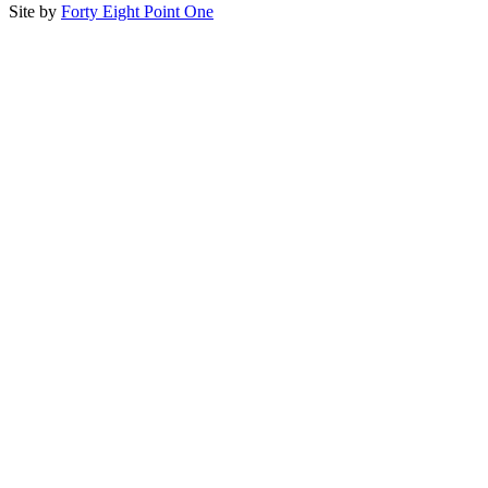
Site by
Forty Eight Point One