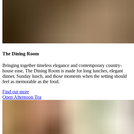
The Dining Room​​​​‌ ‍ ​‍​‍‌‍ ‌ ​‍‌‍‍‌‌‍‌ ‌‍‍‌‌‍ ‍​‍​‍​ ‍‍​‍​‍‌ ​ ‌‍​‌‌‍ ‍‌‍‍‌‌ ‌​‌ ‍‌​‍ ‍‌‍‍‌‌‍ ​‍​‍​‍ ​​‍​‍‌‍‍​‌ ​‍‌‍‌‌‌‍‌‍​‍​‍​ ‍‍​‍​‍‌‍‍​‌ ‌​‌ ‌​‌ ​​‌ ​ ​ ‍‍​‍ ​‍ ‌‍ ​​‍ ‌‌‍​‌‌‍ ‍‌‍‌​​‍ ‌‌ ​‍​‍ ‌‌‍‍​‌‍ ‌ ‌​‌‍‌‌‌‍ ​‌ ​ ​‍ ‌‌ ​ ‌ ‌​‌ ‌‌‌‍‌​‌‍‍‌‌‍ ​‍ ‍‌ ‌‍‌‍‌‌‌ ​‍‌‍​ ‌‍‌‌‌‍ ​​‍ ‍‌‍​‌‌ ​​‌ ​​​‍ ‌‍‍‌‌‍ ‍‌ ‌​‌‍‌‌‌‍ ‍‌ ‌​​‍ ‌‍‌‌‌‍‌​‌‍‍‌‌ ‌​​‍ ‌‍ ‌‌‍ ‌‍‌​‌‍‌‌​ ‌‌ ​​‌ ​‍‌‍‌‌‌ ​ ‌‍‌‌‌‍ ‍‌ ‌​‌‍​‌‌ ‌​‌‍‍‌‌‍ ‌‍ ‍​ ‍ ‌‍‍‌‌‍‌​​ ‌‌‍​‍​ ‍‌‌‍​‌​ ‌‍​ ‌‌​ ‌ ‌‍‌‌​ ‌‌​‍ ‌​ ​‍‌‍‌​​ ‌‌​ ‍‌​‍ ‌​ ‌​‌‍​‍‌‍​ ​ ​‍​‍ ‌​ ‍​​ ‍‌​ ​ ​ ‌ ​‍ ‌‌‍​‌‌‍​‌​ ‍​‌‍‌‍‌‍‌‍‌‍​‌​ ‍‌‌‍​ ​ ‌‌‌‍‌‌​ ‌ ‌‍​‌​ ‍ ‌ ‌​‌ ‍‌‌ ​​‌‍‌‌​ ‌‌‍‍​‌‍ ‌ ‌​‌‍‌‌‌‍ ​‌‌​ ‌‍‍‌‌ ‌​‌‍‌‌‌‌​​‌‍​‌‌‍‌ ‌‍‌‌​ ‍ ‌ ​​‌‍​‌‌ ‌​‌‍‍​​ ‌‌ ​​‌‍​‌‌‍‌ ‌‍‌‌‌​​‍‌ ‌‌‌‍‍‌‌‍ ​‌‍‌​‌‍‌‌‌ ​‍​‍‌‌​ ‌‌‌​​‍‌‌ ‌‍‍ ‌‍‌‌‌ ‍‌​‍‌‌​ ​ ‌​‌​​‍‌‌​ ​ ‌​‌​​‍‌‌​ ​‍​ ​‍​ ‌‌​ ​‍‌‍​‌‌‍‌‍​ ‌‍​ ‌‍​ ‌​‌‍‌​‌‍‌​​ ​ ​ ‍‌​ ‍​​‍‌‌​ ​‍​ ​‍​‍‌‌​ ‌‌‌​‌​​‍ ‍‌‍​ ‌‍ ‌‍ ‍‌ ‌​‌‍‌‌‌‍ ‍‌ ‌​​‍‌‌​ ‌‌‌​​‍‌‌ ‌‍‍ ‌‍‌‌‌ ‍‌​‍‌‌​ ​ ‌​‌​​‍‌‌​ ​ ‌​‌​​‍‌‌​ ​‍​ ​‍‌‍‌‌‌‍​‍‌‍​ ​ ‌​​ ‌‍​ ​ ‌‍‌​​ ​‌​ ‌‍​ ‌​‌‍‌‌​ ‌​​‍‌‌​ ​‍​ ​‍​‍‌‌​ ‌‌‌​‌​​‍ ‍‌ ‌​‌‍‍‌‌ ‌​‌‍ ​‌‍‌‌​ ‌‍​‍‌‍​‌‌ ​ ‌‍‌‌‌‌‌‌‌ ​‍‌‍ ​​ ‌‌‍‍​‌ ‌​‌ ‌​‌ ​​‌ ​ ​‍‌‌​ ​ ‌​​‌​‍‌‌​ ​‍‌​‌‍​‍‌‌​ ​‍‌​‌‍‌‍ ​​‍ ‌‌‍​‌‌‍ ‍‌‍‌​​‍ ‌‌ ​‍​‍ ‌‌‍‍​‌‍ ‌ ‌​‌‍‌‌‌‍ ​‌ ​ ​‍ ‌‌ ​ ‌ ‌​‌ ‌‌‌‍‌​‌‍‍‌‌‍ ​‍ ‍‌ ‌‍‌‍‌‌‌ ​‍‌‍​ ‌‍‌‌‌‍ ​​‍ ‍‌‍​‌‌ ​​‌ ​​​‍‌‍‌‍‍‌‌‍‌​​ ‌‌‍​‍​ ‍‌‌‍​‌​ ‌‍​ ‌‌​ ‌ ‌‍‌‌​ ‌‌​‍ ‌​ ​‍‌‍‌​​ ‌‌​ ‍‌​‍ ‌​ ‌​‌‍​‍‌‍​ ​ ​‍​‍ ‌​ ‍​​ ‍‌​ ​ ​ ‌ ​‍ ‌‌‍​‌‌‍​‌​ ‍​‌‍‌‍‌‍‌‍‌‍​‌​ ‍‌‌‍​ ​ ‌‌‌‍‌‌​ ‌ ‌‍​‌​‍‌‍‌ ‌​‌ ‍‌‌ ​​‌‍‌‌​ ‌‌‍‍​‌‍ ‌ ‌​‌‍‌‌‌‍ ​‌‌​ ‌‍‍‌‌ ‌​‌‍‌‌‌‌​​‌‍​‌‌‍‌ ‌‍‌‌​‍‌‍‌ ​​‌‍​‌‌ ‌​‌‍‍​​ ‌‌ ​​‌‍​‌‌‍‌ ‌‍‌‌‌​​‍‌ ‌‌‌‍‍‌‌‍ ​‌‍‌​‌‍‌‌‌ ​‍​‍‌‌​ ‌‌‌​​‍‌‌ ‌‍‍ ‌‍‌‌‌ ‍‌​‍‌‌​ ​ ‌​‌​​‍‌‌​ ​ ‌​‌​​‍‌‌​ ​‍​ ​‍​ ‌‌​ ​‍‌‍​‌‌‍‌‍​ ‌‍​ ‌‍​ ‌​‌‍‌​‌‍‌​​ ​ ​ ‍‌​ ‍​​‍‌‌​ ​‍​ ​‍​‍‌‌​ ‌‌‌​‌​​‍ ‍‌‍​ ‌‍ ‌‍ ‍‌ ‌​‌‍‌‌‌‍ ‍‌ ‌​​‍‌‌​ ‌‌‌​​‍‌‌ ‌‍‍ ‌‍‌‌‌ ‍‌​‍‌‌​ ​ ‌​‌​​‍‌‌​ ​ ‌​‌​​‍‌‌​ ​‍​ ​‍‌‍‌‌‌‍​‍‌‍​ ​ ‌​​ ‌‍​ ​ ‌‍‌​​ ​‌​ ‌‍​ ‌​‌‍‌‌​ ‌​​‍‌‌​ ​‍​ ​‍​‍‌‌​ ‌‌‌​‌​​‍ ‍‌ ‌​‌‍‍‌‌ ‌​‌‍ ​‌‍‌‌​‍‌‍‌ ​​‌‍‌‌‌ ​‍‌ ​ ‌ ​​‌‍‌‌‌‍​ ‌ ‌​‌‍‍‌‌ ‌‍‌‍‌‌​ ‌‌ ​​‌ ‌‌‌‍​‍‌‍ ​‌‍‍‌‌ ​ ‌‍‍​‌‍‌‌‌‍‌​​‍​‍‌ ‌
Bringing together timeless elegance and contemporary country-
house ease, The Dining Room is made for long lunches, elegant
dinner, Sunday lunch, and those moments when the setting should
feel as memorable as the food.​​​​‌ ‍ ​‍​‍‌‍ ‌ ​‍‌‍‍‌‌‍‌ ‌‍‍‌‌‍ ‍​‍​‍​ ‍‍​‍​‍‌ ​ ‌‍​‌‌‍ ‍‌‍‍‌‌ ‌​‌ ‍‌​‍ ‍‌‍‍‌‌‍ ​‍​‍​‍ ​​‍​‍‌‍‍​‌ ​‍‌‍‌‌‌‍‌‍​‍​‍​ ‍‍​‍​‍‌‍‍​‌ ‌​‌ ‌​‌ ​​‌ ​ ​ ‍‍​‍ ​‍ ‌‍ ​​‍ ‌‌‍​‌‌‍ ‍‌‍‌​​‍ ‌‌ ​‍​‍ ‌‌‍‍​‌‍ ‌ ‌​‌‍‌‌‌‍ ​‌ ​ ​‍ ‌‌ ​ ‌ ‌​‌ ‌‌‌‍‌​‌‍‍‌‌‍ ​‍ ‍‌ ‌‍‌‍‌‌‌ ​‍‌‍​ ‌‍‌‌‌‍ ​​‍ ‍‌‍​‌‌ ​​‌ ​​​‍ ‌‍‍‌‌‍ ‍‌ ‌​‌‍‌‌‌‍ ‍‌ ‌​​‍ ‌‍‌‌‌‍‌​‌‍‍‌‌ ‌​​‍ ‌‍ ‌‌‍ ‌‍‌​‌‍‌‌​ ‌‌ ​​‌ ​‍‌‍‌‌‌ ​ ‌‍‌‌‌‍ ‍‌ ‌​‌‍​‌‌ ‌​‌‍‍‌‌‍ ‌‍ ‍​ ‍ ‌‍‍‌‌‍‌​​ ‌‌‍​‍​ ‍‌‌‍​‌​ ‌‍​ ‌‌​ ‌ ‌‍‌‌​ ‌‌​‍ ‌​ ​‍‌‍‌​​ ‌‌​ ‍‌​‍ ‌​ ‌​‌‍​‍‌‍​ ​ ​‍​‍ ‌​ ‍​​ ‍‌​ ​ ​ ‌ ​‍ ‌‌‍​‌‌‍​‌​ ‍​‌‍‌‍‌‍‌‍‌‍​‌​ ‍‌‌‍​ ​ ‌‌‌‍‌‌​ ‌ ‌‍​‌​ ‍ ‌ ‌​‌ ‍‌‌ ​​‌‍‌‌​ ‌‌‍‍​‌‍ ‌ ‌​‌‍‌‌‌‍ ​‌‌​ ‌‍‍‌‌ ‌​‌‍‌‌‌‌​​‌‍​‌‌‍‌ ‌‍‌‌​ ‍ ‌ ​​‌‍​‌‌ ‌​‌‍‍​​ ‌‌ ​​‌‍​‌‌‍‌ ‌‍‌‌‌​​‍‌ ‌‌‌‍‍‌‌‍ ​‌‍‌​‌‍‌‌‌ ​‍​‍‌‌​ ‌‌‌​​‍‌‌ ‌‍‍ ‌‍‌‌‌ ‍‌​‍‌‌​ ​ ‌​‌​​‍‌‌​ ​ ‌​‌​​‍‌‌​ ​‍​ ​‍​ ‌‌​ ​‍‌‍​‌‌‍‌‍​ ‌‍​ ‌‍​ ‌​‌‍‌​‌‍‌​​ ​ ​ ‍‌​ ‍​​‍‌‌​ ​‍​ ​‍​‍‌‌​ ‌‌‌​‌​​‍ ‍‌‍​ ‌‍ ‌‍ ‍‌ ‌​‌‍‌‌‌‍ ‍‌ ‌​​‍‌‌​ ‌‌‌​​‍‌‌ ‌‍‍ ‌‍‌‌‌ ‍‌​‍‌‌​ ​ ‌​‌​​‍‌‌​ ​ ‌​‌​​‍‌‌​ ​‍​ ​‍‌‍‌‌‌‍​‍‌‍​ ​ ‌​​ ‌‍​ ​ ‌‍‌​​ ​‌​ ‌‍​ ‌​‌‍‌‌​ ‌​​‍‌‌​ ​‍​ ​‍​‍‌‌​ ‌‌‌​‌​​‍ ‍‌‍‌‌‌ ‍​‌‍​ ‌‍‌‌‌ ​‍‌ ​​‌ ‌​​ ‌‍​‍‌‍​‌‌ ​ ‌‍‌‌‌‌‌‌‌ ​‍‌‍ ​​ ‌‌‍‍​‌ ‌​‌ ‌​‌ ​​‌ ​ ​‍‌‌​ ​ ‌​​‌​‍‌‌​ ​‍‌​‌‍​‍‌‌​ ​‍‌​‌‍‌‍ ​​‍ ‌‌‍​‌‌‍ ‍‌‍‌​​‍ ‌‌ ​‍​‍ ‌‌‍‍​‌‍ ‌ ‌​‌‍‌‌‌‍ ​‌ ​ ​‍ ‌‌ ​ ‌ ‌​‌ ‌‌‌‍‌​‌‍‍‌‌‍ ​‍ ‍‌ ‌‍‌‍‌‌‌ ​‍‌‍​ ‌‍‌‌‌‍ ​​‍ ‍‌‍​‌‌ ​​‌ ​​​‍‌‍‌‍‍‌‌‍‌​​ ‌‌‍​‍​ ‍‌‌‍​‌​ ‌‍​ ‌‌​ ‌ ‌‍‌‌​ ‌‌​‍ ‌​ ​‍‌‍‌​​ ‌‌​ ‍‌​‍ ‌​ ‌​‌‍​‍‌‍​ ​ ​‍​‍ ‌​ ‍​​ ‍‌​ ​ ​ ‌ ​‍ ‌‌‍​‌‌‍​‌​ ‍​‌‍‌‍‌‍‌‍‌‍​‌​ ‍‌‌‍​ ​ ‌‌‌‍‌‌​ ‌ ‌‍​‌​‍‌‍‌ ‌​‌ ‍‌‌ ​​‌‍‌‌​ ‌‌‍‍​‌‍ ‌ ‌​‌‍‌‌‌‍ ​‌‌​ ‌‍‍‌‌ ‌​‌‍‌‌‌‌​​‌‍​‌‌‍‌ ‌‍‌‌​‍‌‍‌ ​​‌‍​‌‌ ‌​‌‍‍​​ ‌‌ ​​‌‍​‌‌‍‌ ‌‍‌‌‌​​‍‌ ‌‌‌‍‍‌‌‍ ​‌‍‌​‌‍‌‌‌ ​‍​‍‌‌​ ‌‌‌​​‍‌‌ ‌‍‍ ‌‍‌‌‌ ‍‌​‍‌‌​ ​ ‌​‌​​‍‌‌​ ​ ‌​‌​​‍‌‌​ ​‍​ ​‍​ ‌‌​ ​‍‌‍​‌‌‍‌‍​ ‌‍​ ‌‍​ ‌​‌‍‌​‌‍‌​​ ​ ​ ‍‌​ ‍​​‍‌‌​ ​‍​ ​‍​‍‌‌​ ‌‌‌​‌​​‍ ‍‌‍​ ‌‍ ‌‍ ‍‌ ‌​‌‍‌‌‌‍ ‍‌ ‌​​‍‌‌​ ‌‌‌​​‍‌‌ ‌‍‍ ‌‍‌‌‌ ‍‌​‍‌‌​ ​ ‌​‌​​‍‌‌​ ​ ‌​‌​​‍‌‌​ ​‍​ ​‍‌‍‌‌‌‍​‍‌‍​ ​ ‌​​ ‌‍​ ​ ‌‍‌​​ ​‌​ ‌‍​ ‌​‌‍‌‌​ ‌​​‍‌‌​ ​‍​ ​‍​‍‌‌​ ‌‌‌​‌​​‍ ‍‌‍‌‌‌ ‍​‌‍​ ‌‍‌‌‌ ​‍‌ ​​‌ ‌​​‍‌‍‌ ​​‌‍‌‌‌ ​‍‌ ​ ‌ ​​‌‍‌‌‌‍​ ‌ ‌​‌‍‍‌‌ ‌‍‌‍‌‌​ ‌‌ ​​‌ ‌‌‌‍​‍‌‍ ​‌‍‍‌‌ ​ ‌‍‍​‌‍‌‌‌‍‌​​‍​‍‌ ‌
Find out more​​​​‌ ‍ ​‍​‍‌‍ ‌ ​‍‌‍‍‌‌‍‌ ‌‍‍‌‌‍ ‍​‍​‍​ ‍‍​‍​‍‌ ​ ‌‍​‌‌‍ ‍‌‍‍‌‌ ‌​‌ ‍‌​‍ ‍‌‍‍‌‌‍ ​‍​‍​‍ ​​‍​‍‌‍‍​‌ ​‍‌‍‌‌‌‍‌‍​‍​‍​ ‍‍​‍​‍‌‍‍​‌ ‌​‌ ‌​‌ ​​‌ ​ ​ ‍‍​‍ ​‍ ‌‍ ​​‍ ‌‌‍​‌‌‍ ‍‌‍‌​​‍ ‌‌ ​‍​‍ ‌‌‍‍​‌‍ ‌ ‌​‌‍‌‌‌‍ ​‌ ​ ​‍ ‌‌ ​ ‌ ‌​‌ ‌‌‌‍‌​‌‍‍‌‌‍ ​‍ ‍‌ ‌‍‌‍‌‌‌ ​‍‌‍​ ‌‍‌‌‌‍ ​​‍ ‍‌‍​‌‌ ​​‌ ​​​‍ ‌‍‍‌‌‍ ‍‌ ‌​‌‍‌‌‌‍ ‍‌ ‌​​‍ ‌‍‌‌‌‍‌​‌‍‍‌‌ ‌​​‍ ‌‍ ‌‌‍ ‌‍‌​‌‍‌‌​ ‌‌ ​​‌ ​‍‌‍‌‌‌ ​ ‌‍‌‌‌‍ ‍‌ ‌​‌‍​‌‌ ‌​‌‍‍‌‌‍ ‌‍ ‍​ ‍ ‌‍‍‌‌‍‌​​ ‌‌‍​‍​ ‍‌‌‍​‌​ ‌‍​ ‌‌​ ‌ ‌‍‌‌​ ‌‌​‍ ‌​ ​‍‌‍‌​​ ‌‌​ ‍‌​‍ ‌​ ‌​‌‍​‍‌‍​ ​ ​‍​‍ ‌​ ‍​​ ‍‌​ ​ ​ ‌ ​‍ ‌‌‍​‌‌‍​‌​ ‍​‌‍‌‍‌‍‌‍‌‍​‌​ ‍‌‌‍​ ​ ‌‌‌‍‌‌​ ‌ ‌‍​‌​ ‍ ‌ ‌​‌ ‍‌‌ ​​‌‍‌‌​ ‌‌‍‍​‌‍ ‌ ‌​‌‍‌‌‌‍ ​‌‌​ ‌‍‍‌‌ ‌​‌‍‌‌‌‌​​‌‍​‌‌‍‌ ‌‍‌‌​ ‍ ‌ ​​‌‍​‌‌ ‌​‌‍‍​​ ‌‌ ​​‌‍​‌‌‍‌ ‌‍‌‌‌​​‍‌ ‌‌‌‍‍‌‌‍ ​‌‍‌​‌‍‌‌‌ ​‍​‍‌‌​ ‌‌‌​​‍‌‌ ‌‍‍ ‌‍‌‌‌ ‍‌​‍‌‌​ ​ ‌​‌​​‍‌‌​ ​ ‌​‌​​‍‌‌​ ​‍​ ​‍​ ‌‌​ ​‍‌‍​‌‌‍‌‍​ ‌‍​ ‌‍​ ‌​‌‍‌​‌‍‌​​ ​ ​ ‍‌​ ‍​​‍‌‌​ ​‍​ ​‍​‍‌‌​ ‌‌‌​‌​​‍ ‍‌‍​ ‌‍ ‌‍ ‍‌ ‌​‌‍‌‌‌‍ ‍‌ ‌​​‍‌‌​ ‌‌‌​​‍‌‌ ‌‍‍ ‌‍‌‌‌ ‍‌​‍‌‌​ ​ ‌​‌​​‍‌‌​ ​ ‌​‌​​‍‌‌​ ​‍​ ​‍‌‍‌‌‌‍​‍‌‍​ ​ ‌​​ ‌‍​ ​ ‌‍‌​​ ​‌​ ‌‍​ ‌​‌‍‌‌​ ‌​​‍‌‌​ ​‍​ ​‍​‍‌‌​ ‌‌‌​‌​​‍ ‍‌ ​ ‌‍‌‌‌‍​ ‌‍ ‌‍ ‍‌‍‌​‌‍​‌‌ ​‍‌ ‍‌‌​​ ‌ ‌​‌‍​‌​‍ ‍‌‍ ​‌‍​‌‌‍​‍‌‍‌‌‌‍ ​​ ‌‍​‍‌‍​‌‌ ​ ‌‍‌‌‌‌‌‌‌ ​‍‌‍ ​​ ‌‌‍‍​‌ ‌​‌ ‌​‌ ​​‌ ​ ​‍‌‌​ ​ ‌​​‌​‍‌‌​ ​‍‌​‌‍​‍‌‌​ ​‍‌​‌‍‌‍ ​​‍ ‌‌‍​‌‌‍ ‍‌‍‌​​‍ ‌‌ ​‍​‍ ‌‌‍‍​‌‍ ‌ ‌​‌‍‌‌‌‍ ​‌ ​ ​‍ ‌‌ ​ ‌ ‌​‌ ‌‌‌‍‌​‌‍‍‌‌‍ ​‍ ‍‌ ‌‍‌‍‌‌‌ ​‍‌‍​ ‌‍‌‌‌‍ ​​‍ ‍‌‍​‌‌ ​​‌ ​​​‍‌‍‌‍‍‌‌‍‌​​ ‌‌‍​‍​ ‍‌‌‍​‌​ ‌‍​ ‌‌​ ‌ ‌‍‌‌​ ‌‌​‍ ‌​ ​‍‌‍‌​​ ‌‌​ ‍‌​‍ ‌​ ‌​‌‍​‍‌‍​ ​ ​‍​‍ ‌​ ‍​​ ‍‌​ ​ ​ ‌ ​‍ ‌‌‍​‌‌‍​‌​ ‍​‌‍‌‍‌‍‌‍‌‍​‌​ ‍‌‌‍​ ​ ‌‌‌‍‌‌​ ‌ ‌‍​‌​‍‌‍‌ ‌​‌ ‍‌‌ ​​‌‍‌‌​ ‌‌‍‍​‌‍ ‌ ‌​‌‍‌‌‌‍ ​‌‌​ ‌‍‍‌‌ ‌​‌‍‌‌‌‌​​‌‍​‌‌‍‌ ‌‍‌‌​‍‌‍‌ ​​‌‍​‌‌ ‌​‌‍‍​​ ‌‌ ​​‌‍​‌‌‍‌ ‌‍‌‌‌​​‍‌ ‌‌‌‍‍‌‌‍ ​‌‍‌​‌‍‌‌‌ ​‍​‍‌‌​ ‌‌‌​​‍‌‌ ‌‍‍ ‌‍‌‌‌ ‍‌​‍‌‌​ ​ ‌​‌​​‍‌‌​ ​ ‌​‌​​‍‌‌​ ​‍​ ​‍​ ‌‌​ ​‍‌‍​‌‌‍‌‍​ ‌‍​ ‌‍​ ‌​‌‍‌​‌‍‌​​ ​ ​ ‍‌​ ‍​​‍‌‌​ ​‍​ ​‍​‍‌‌​ ‌‌‌​‌​​‍ ‍‌‍​ ‌‍ ‌‍ ‍‌ ‌​‌‍‌‌‌‍ ‍‌ ‌​​‍‌‌​ ‌‌‌​​‍‌‌ ‌‍‍ ‌‍‌‌‌ ‍‌​‍‌‌​ ​ ‌​‌​​‍‌‌​ ​ ‌​‌​​‍‌‌​ ​‍​ ​‍‌‍‌‌‌‍​‍‌‍​ ​ ‌​​ ‌‍​ ​ ‌‍‌​​ ​‌​ ‌‍​ ‌​‌‍‌‌​ ‌​​‍‌‌​ ​‍​ ​‍​‍‌‌​ ‌‌‌​‌​​‍ ‍‌ ​ ‌‍‌‌‌‍​ ‌‍ ‌‍ ‍‌‍‌​‌‍​‌‌ ​‍‌ ‍‌‌​​ ‌ ‌​‌‍​‌​‍ ‍‌‍ ​‌‍​‌‌‍​‍‌‍‌‌‌‍ ​​‍‌‍‌ ​​‌‍‌‌‌ ​‍‌ ​ ‌ ​​‌‍‌‌‌‍​ ‌ ‌​‌‍‍‌‌ ‌‍‌‍‌‌​ ‌‌ ​​‌ ‌‌‌‍​‍‌‍ ​‌‍‍‌‌ ​ ‌‍‍​‌‍‌‌‌‍‌​​‍​‍‌ ‌
Open Afternoon Tea​​​​‌ ‍ ​‍​‍‌‍ ‌ ​‍‌‍‍‌‌‍‌ ‌‍‍‌‌‍ ‍​‍​‍​ ‍‍​‍​‍‌ ​ ‌‍​‌‌‍ ‍‌‍‍‌‌ ‌​‌ ‍‌​‍ ‍‌‍‍‌‌‍ ​‍​‍​‍ ​​‍​‍‌‍‍​‌ ​‍‌‍‌‌‌‍‌‍​‍​‍​ ‍‍​‍​‍‌‍‍​‌ ‌​‌ ‌​‌ ​​‌ ​ ​ ‍‍​‍ ​‍ ‌‍ ​​‍ ‌‌‍​‌‌‍ ‍‌‍‌​​‍ ‌‌ ​‍​‍ ‌‌‍‍​‌‍ ‌ ‌​‌‍‌‌‌‍ ​‌ ​ ​‍ ‌‌ ​ ‌ ‌​‌ ‌‌‌‍‌​‌‍‍‌‌‍ ​‍ ‍‌ ‌‍‌‍‌‌‌ ​‍‌‍​ ‌‍‌‌‌‍ ​​‍ ‍‌‍​‌‌ ​​‌ ​​​‍ ‌‍‍‌‌‍ ‍‌ ‌​‌‍‌‌‌‍ ‍‌ ‌​​‍ ‌‍‌‌‌‍‌​‌‍‍‌‌ ‌​​‍ ‌‍ ‌‌‍ ‌‍‌​‌‍‌‌​ ‌‌ ​​‌ ​‍‌‍‌‌‌ ​ ‌‍‌‌‌‍ ‍‌ ‌​‌‍​‌‌ ‌​‌‍‍‌‌‍ ‌‍ ‍​ ‍ ‌‍‍‌‌‍‌​​ ‌‌‍​‍​ ‍‌‌‍​‌​ ‌‍​ ‌‌​ ‌ ‌‍‌‌​ ‌‌​‍ ‌​ ​‍‌‍‌​​ ‌‌​ ‍‌​‍ ‌​ ‌​‌‍​‍‌‍​ ​ ​‍​‍ ‌​ ‍​​ ‍‌​ ​ ​ ‌ ​‍ ‌‌‍​‌‌‍​‌​ ‍​‌‍‌‍‌‍‌‍‌‍​‌​ ‍‌‌‍​ ​ ‌‌‌‍‌‌​ ‌ ‌‍​‌​ ‍ ‌ ‌​‌ ‍‌‌ ​​‌‍‌‌​ ‌‌‍‍​‌‍ ‌ ‌​‌‍‌‌‌‍ ​‌‌​ ‌‍‍‌‌ ‌​‌‍‌‌‌‌​​‌‍​‌‌‍‌ ‌‍‌‌​ ‍ ‌ ​​‌‍​‌‌ ‌​‌‍‍​​ ‌‌ ​​‌‍​‌‌‍‌ ‌‍‌‌‌​​‍‌ ‌‌‌‍‍‌‌‍ ​‌‍‌​‌‍‌‌‌ ​‍​‍‌‌​ ‌‌‌​​‍‌‌ ‌‍‍ ‌‍‌‌‌ ‍‌​‍‌‌​ ​ ‌​‌​​‍‌‌​ ​ ‌​‌​​‍‌‌​ ​‍​ ​‍​ ‌‌​ ​‍‌‍​‌‌‍‌‍​ ‌‍​ ‌‍​ ‌​‌‍‌​‌‍‌​​ ​ ​ ‍‌​ ‍​​‍‌‌​ ​‍​ ​‍​‍‌‌​ ‌‌‌​‌​​‍ ‍‌‍​ ‌‍ ‌‍ ‍‌ ‌​‌‍‌‌‌‍ ‍‌ ‌​​‍‌‌​ ‌‌‌​​‍‌‌ ‌‍‍ ‌‍‌‌‌ ‍‌​‍‌‌​ ​ ‌​‌​​‍‌‌​ ​ ‌​‌​​‍‌‌​ ​‍​ ​‍‌‍​‌​ ‌‍​ ‌‍​ ‌‌​ ​ ​ ​‌‌‍​‍‌‍‌‍‌‍‌‌‌‍​ ​ ​ ​ ‌​​‍‌‌​ ​‍​ ​‍​‍‌‌​ ‌‌‌​‌​​‍ ‍‌ ‌​‌‍‍‌‌ ‌​‌‍ ​‌‍‌‌​ ‌‍​‍‌‍​‌‌ ​ ‌‍‌‌‌‌‌‌‌ ​‍‌‍ ​​ ‌‌‍‍​‌ ‌​‌ ‌​‌ ​​‌ ​ ​‍‌‌​ ​ ‌​​‌​‍‌‌​ ​‍‌​‌‍​‍‌‌​ ​‍‌​‌‍‌‍ ​​‍ ‌‌‍​‌‌‍ ‍‌‍‌​​‍ ‌‌ ​‍​‍ ‌‌‍‍​‌‍ ‌ ‌​‌‍‌‌‌‍ ​‌ ​ ​‍ ‌‌ ​ ‌ ‌​‌ ‌‌‌‍‌​‌‍‍‌‌‍ ​‍ ‍‌ ‌‍‌‍‌‌‌ ​‍‌‍​ ‌‍‌‌‌‍ ​​‍ ‍‌‍​‌‌ ​​‌ ​​​‍‌‍‌‍‍‌‌‍‌​​ ‌‌‍​‍​ ‍‌‌‍​‌​ ‌‍​ ‌‌​ ‌ ‌‍‌‌​ ‌‌​‍ ‌​ ​‍‌‍‌​​ ‌‌​ ‍‌​‍ ‌​ ‌​‌‍​‍‌‍​ ​ ​‍​‍ ‌​ ‍​​ ‍‌​ ​ ​ ‌ ​‍ ‌‌‍​‌‌‍​‌​ ‍​‌‍‌‍‌‍‌‍‌‍​‌​ ‍‌‌‍​ ​ ‌‌‌‍‌‌​ ‌ ‌‍​‌​‍‌‍‌ ‌​‌ ‍‌‌ ​​‌‍‌‌​ ‌‌‍‍​‌‍ ‌ ‌​‌‍‌‌‌‍ ​‌‌​ ‌‍‍‌‌ ‌​‌‍‌‌‌‌​​‌‍​‌‌‍‌ ‌‍‌‌​‍‌‍‌ ​​‌‍​‌‌ ‌​‌‍‍​​ ‌‌ ​​‌‍​‌‌‍‌ ‌‍‌‌‌​​‍‌ ‌‌‌‍‍‌‌‍ ​‌‍‌​‌‍‌‌‌ ​‍​‍‌‌​ ‌‌‌​​‍‌‌ ‌‍‍ ‌‍‌‌‌ ‍‌​‍‌‌​ ​ ‌​‌​​‍‌‌​ ​ ‌​‌​​‍‌‌​ ​‍​ ​‍​ ‌‌​ ​‍‌‍​‌‌‍‌‍​ ‌‍​ ‌‍​ ‌​‌‍‌​‌‍‌​​ ​ ​ ‍‌​ ‍​​‍‌‌​ ​‍​ ​‍​‍‌‌​ ‌‌‌​‌​​‍ ‍‌‍​ ‌‍ ‌‍ ‍‌ ‌​‌‍‌‌‌‍ ‍‌ ‌​​‍‌‌​ ‌‌‌​​‍‌‌ ‌‍‍ ‌‍‌‌‌ ‍‌​‍‌‌​ ​ ‌​‌​​‍‌‌​ ​ ‌​‌​​‍‌‌​ ​‍​ ​‍‌‍​‌​ ‌‍​ ‌‍​ ‌‌​ ​ ​ ​‌‌‍​‍‌‍‌‍‌‍‌‌‌‍​ ​ ​ ​ ‌​​‍‌‌​ ​‍​ ​‍​‍‌‌​ ‌‌‌​‌​​‍ ‍‌ ‌​‌‍‍‌‌ ‌​‌‍ ​‌‍‌‌​‍‌‍‌ ​​‌‍‌‌‌ ​‍‌ ​ ‌ ​​‌‍‌‌‌‍​ ‌ ‌​‌‍‍‌‌ ‌‍‌‍‌‌​ ‌‌ ​​‌ ‌‌‌‍​‍‌‍ ​‌‍‍‌‌ ​ ‌‍‍​‌‍‌‌‌‍‌​​‍​‍‌ ‌