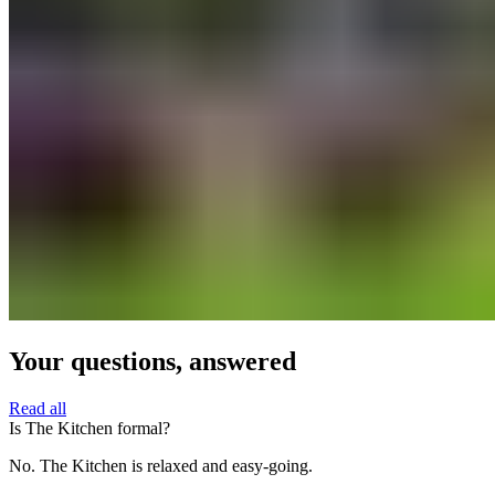
Your questions, answered​​​​‌ ‍ ​‍​‍‌‍ ‌ ​‍‌‍‍‌‌‍‌ ‌‍‍‌‌‍ ‍​‍​‍​ ‍‍​‍​‍‌ ​ ‌‍​‌‌‍ ‍‌‍‍‌‌ ‌​‌ ‍‌​‍ ‍‌‍‍‌‌‍ ​‍​‍​‍ ​​‍​‍‌‍‍​‌ ​‍‌‍‌‌‌‍‌‍​‍​‍​ ‍‍​‍​‍‌‍‍​‌ ‌​‌ ‌​‌ ​​‌ ​ ​ ‍‍​‍ ​‍ ‌‍ ​​‍ ‌‌‍​‌‌‍ ‍‌‍‌​​‍ ‌‌ ​‍​‍ ‌‌‍‍​‌‍ ‌ ‌​‌‍‌‌‌‍ ​‌ ​ ​‍ ‌‌ ​ ‌ ‌​‌ ‌‌‌‍‌​‌‍‍‌‌‍ ​‍ ‍‌ ‌‍‌‍‌‌‌ ​‍‌‍​ ‌‍‌‌‌‍ ​​‍ ‍‌‍​‌‌ ​​‌ ​​​‍ ‌‍‍‌‌‍ ‍‌ ‌​‌‍‌‌‌‍ ‍‌ ‌​​‍ ‌‍‌‌‌‍‌​‌‍‍‌‌ ‌​​‍ ‌‍ ‌‌‍ ‌‍‌​‌‍‌‌​ ‌‌ ​​‌ ​‍‌‍‌‌‌ ​ ‌‍‌‌‌‍ ‍‌ ‌​‌‍​‌‌ ‌​‌‍‍‌‌‍ ‌‍ ‍​ ‍ ‌‍‍‌‌‍‌​​ ‌‌‍​‍​ ‍‌‌‍​‌​ ‌‍​ ‌‌​ ‌ ‌‍‌‌​ ‌‌​‍ ‌​ ​‍‌‍‌​​ ‌‌​ ‍‌​‍ ‌​ ‌​‌‍​‍‌‍​ ​ ​‍​‍ ‌​ ‍​​ ‍‌​ ​ ​ ‌ ​‍ ‌‌‍​‌‌‍​‌​ ‍​‌‍‌‍‌‍‌‍‌‍​‌​ ‍‌‌‍​ ​ ‌‌‌‍‌‌​ ‌ ‌‍​‌​ ‍ ‌ ‌​‌ ‍‌‌ ​​‌‍‌‌​ ‌‌‍‍​‌‍ ‌ ‌​‌‍‌‌‌‍ ​‌‌​ ‌‍‍‌‌ ‌​‌‍‌‌‌‌​​‌‍​‌‌‍‌ ‌‍‌‌​ ‍ ‌ ​​‌‍​‌‌ ‌​‌‍‍​​ ‌‌ ​​‌‍​‌‌‍‌ ‌‍‌‌‌​​‍‌ ‌‌‌‍‍‌‌‍ ​‌‍‌​‌‍‌‌‌ ​‍​‍‌‌​ ‌‌‌​​‍‌‌ ‌‍‍ ‌‍‌‌‌ ‍‌​‍‌‌​ ​ ‌​‌​​‍‌‌​ ​ ‌​‌​​‍‌‌​ ​‍​ ​‍​ ‌​‌‍​‌​ ​‌​ ‌ ​ ​‍‌‍​‌‌‍‌‍‌‍‌​‌‍‌​‌‍‌‍​ ​​​ ‌ ​‍‌‌​ ​‍​ ​‍​‍‌‌​ ‌‌‌​‌​​‍ ‍‌‍‍​‌‍‌‌‌‍​‌‌‍‌​‌‍‍‌‌‍ ‍‌‍‌ ​ ‌‍​‍‌‍​‌‌ ​ ‌‍‌‌‌‌‌‌‌ ​‍‌‍ ​​ ‌‌‍‍​‌ ‌​‌ ‌​‌ ​​‌ ​ ​‍‌‌​ ​ ‌​​‌​‍‌‌​ ​‍‌​‌‍​‍‌‌​ ​‍‌​‌‍‌‍ ​​‍ ‌‌‍​‌‌‍ ‍‌‍‌​​‍ ‌‌ ​‍​‍ ‌‌‍‍​‌‍ ‌ ‌​‌‍‌‌‌‍ ​‌ ​ ​‍ ‌‌ ​ ‌ ‌​‌ ‌‌‌‍‌​‌‍‍‌‌‍ ​‍ ‍‌ ‌‍‌‍‌‌‌ ​‍‌‍​ ‌‍‌‌‌‍ ​​‍ ‍‌‍​‌‌ ​​‌ ​​​‍‌‍‌‍‍‌‌‍‌​​ ‌‌‍​‍​ ‍‌‌‍​‌​ ‌‍​ ‌‌​ ‌ ‌‍‌‌​ ‌‌​‍ ‌​ ​‍‌‍‌​​ ‌‌​ ‍‌​‍ ‌​ ‌​‌‍​‍‌‍​ ​ ​‍​‍ ‌​ ‍​​ ‍‌​ ​ ​ ‌ ​‍ ‌‌‍​‌‌‍​‌​ ‍​‌‍‌‍‌‍‌‍‌‍​‌​ ‍‌‌‍​ ​ ‌‌‌‍‌‌​ ‌ ‌‍​‌​‍‌‍‌ ‌​‌ ‍‌‌ ​​‌‍‌‌​ ‌‌‍‍​‌‍ ‌ ‌​‌‍‌‌‌‍ ​‌‌​ ‌‍‍‌‌ ‌​‌‍‌‌‌‌​​‌‍​‌‌‍‌ ‌‍‌‌​‍‌‍‌ ​​‌‍​‌‌ ‌​‌‍‍​​ ‌‌ ​​‌‍​‌‌‍‌ ‌‍‌‌‌​​‍‌ ‌‌‌‍‍‌‌‍ ​‌‍‌​‌‍‌‌‌ ​‍​‍‌‌​ ‌‌‌​​‍‌‌ ‌‍‍ ‌‍‌‌‌ ‍‌​‍‌‌​ ​ ‌​‌​​‍‌‌​ ​ ‌​‌​​‍‌‌​ ​‍​ ​‍​ ‌​‌‍​‌​ ​‌​ ‌ ​ ​‍‌‍​‌‌‍‌‍‌‍‌​‌‍‌​‌‍‌‍​ ​​​ ‌ ​‍‌‌​ ​‍​ ​‍​‍‌‌​ ‌‌‌​‌​​‍ ‍‌‍‍​‌‍‌‌‌‍​‌‌‍‌​‌‍‍‌‌‍ ‍‌‍‌ ​‍‌‍‌ ​​‌‍‌‌‌ ​‍‌ ​ ‌ ​​‌‍‌‌‌‍​ ‌ ‌​‌‍‍‌‌ ‌‍‌‍‌‌​ ‌‌ ​​‌ ‌‌‌‍​‍‌‍ ​‌‍‍‌‌ ​ ‌‍‍​‌‍‌‌‌‍‌​​‍​‍‌ ‌
Read all​​​​‌ ‍ ​‍​‍‌‍ ‌ ​‍‌‍‍‌‌‍‌ ‌‍‍‌‌‍ ‍​‍​‍​ ‍‍​‍​‍‌ ​ ‌‍​‌‌‍ ‍‌‍‍‌‌ ‌​‌ ‍‌​‍ ‍‌‍‍‌‌‍ ​‍​‍​‍ ​​‍​‍‌‍‍​‌ ​‍‌‍‌‌‌‍‌‍​‍​‍​ ‍‍​‍​‍‌‍‍​‌ ‌​‌ ‌​‌ ​​‌ ​ ​ ‍‍​‍ ​‍ ‌‍ ​​‍ ‌‌‍​‌‌‍ ‍‌‍‌​​‍ ‌‌ ​‍​‍ ‌‌‍‍​‌‍ ‌ ‌​‌‍‌‌‌‍ ​‌ ​ ​‍ ‌‌ ​ ‌ ‌​‌ ‌‌‌‍‌​‌‍‍‌‌‍ ​‍ ‍‌ ‌‍‌‍‌‌‌ ​‍‌‍​ ‌‍‌‌‌‍ ​​‍ ‍‌‍​‌‌ ​​‌ ​​​‍ ‌‍‍‌‌‍ ‍‌ ‌​‌‍‌‌‌‍ ‍‌ ‌​​‍ ‌‍‌‌‌‍‌​‌‍‍‌‌ ‌​​‍ ‌‍ ‌‌‍ ‌‍‌​‌‍‌‌​ ‌‌ ​​‌ ​‍‌‍‌‌‌ ​ ‌‍‌‌‌‍ ‍‌ ‌​‌‍​‌‌ ‌​‌‍‍‌‌‍ ‌‍ ‍​ ‍ ‌‍‍‌‌‍‌​​ ‌‌‍​‍​ ‍‌‌‍​‌​ ‌‍​ ‌‌​ ‌ ‌‍‌‌​ ‌‌​‍ ‌​ ​‍‌‍‌​​ ‌‌​ ‍‌​‍ ‌​ ‌​‌‍​‍‌‍​ ​ ​‍​‍ ‌​ ‍​​ ‍‌​ ​ ​ ‌ ​‍ ‌‌‍​‌‌‍​‌​ ‍​‌‍‌‍‌‍‌‍‌‍​‌​ ‍‌‌‍​ ​ ‌‌‌‍‌‌​ ‌ ‌‍​‌​ ‍ ‌ ‌​‌ ‍‌‌ ​​‌‍‌‌​ ‌‌‍‍​‌‍ ‌ ‌​‌‍‌‌‌‍ ​‌‌​ ‌‍‍‌‌ ‌​‌‍‌‌‌‌​​‌‍​‌‌‍‌ ‌‍‌‌​ ‍ ‌ ​​‌‍​‌‌ ‌​‌‍‍​​ ‌‌ ​​‌‍​‌‌‍‌ ‌‍‌‌‌​​‍‌ ‌‌‌‍‍‌‌‍ ​‌‍‌​‌‍‌‌‌ ​‍​‍‌‌​ ‌‌‌​​‍‌‌ ‌‍‍ ‌‍‌‌‌ ‍‌​‍‌‌​ ​ ‌​‌​​‍‌‌​ ​ ‌​‌​​‍‌‌​ ​‍​ ​‍​ ‌​‌‍​‌​ ​‌​ ‌ ​ ​‍‌‍​‌‌‍‌‍‌‍‌​‌‍‌​‌‍‌‍​ ​​​ ‌ ​‍‌‌​ ​‍​ ​‍​‍‌‌​ ‌‌‌​‌​​‍ ‍‌ ​ ‌‍‌‌‌‍​ ‌‍ ‌‍ ‍‌‍‌​‌‍​‌‌ ​‍‌ ‍‌‌​​ ‌ ‌​‌‍​‌​‍ ‍‌‍ ​‌‍​‌‌‍​‍‌‍‌‌‌‍ ​​ ‌‍​‍‌‍​‌‌ ​ ‌‍‌‌‌‌‌‌‌ ​‍‌‍ ​​ ‌‌‍‍​‌ ‌​‌ ‌​‌ ​​‌ ​ ​‍‌‌​ ​ ‌​​‌​‍‌‌​ ​‍‌​‌‍​‍‌‌​ ​‍‌​‌‍‌‍ ​​‍ ‌‌‍​‌‌‍ ‍‌‍‌​​‍ ‌‌ ​‍​‍ ‌‌‍‍​‌‍ ‌ ‌​‌‍‌‌‌‍ ​‌ ​ ​‍ ‌‌ ​ ‌ ‌​‌ ‌‌‌‍‌​‌‍‍‌‌‍ ​‍ ‍‌ ‌‍‌‍‌‌‌ ​‍‌‍​ ‌‍‌‌‌‍ ​​‍ ‍‌‍​‌‌ ​​‌ ​​​‍‌‍‌‍‍‌‌‍‌​​ ‌‌‍​‍​ ‍‌‌‍​‌​ ‌‍​ ‌‌​ ‌ ‌‍‌‌​ ‌‌​‍ ‌​ ​‍‌‍‌​​ ‌‌​ ‍‌​‍ ‌​ ‌​‌‍​‍‌‍​ ​ ​‍​‍ ‌​ ‍​​ ‍‌​ ​ ​ ‌ ​‍ ‌‌‍​‌‌‍​‌​ ‍​‌‍‌‍‌‍‌‍‌‍​‌​ ‍‌‌‍​ ​ ‌‌‌‍‌‌​ ‌ ‌‍​‌​‍‌‍‌ ‌​‌ ‍‌‌ ​​‌‍‌‌​ ‌‌‍‍​‌‍ ‌ ‌​‌‍‌‌‌‍ ​‌‌​ ‌‍‍‌‌ ‌​‌‍‌‌‌‌​​‌‍​‌‌‍‌ ‌‍‌‌​‍‌‍‌ ​​‌‍​‌‌ ‌​‌‍‍​​ ‌‌ ​​‌‍​‌‌‍‌ ‌‍‌‌‌​​‍‌ ‌‌‌‍‍‌‌‍ ​‌‍‌​‌‍‌‌‌ ​‍​‍‌‌​ ‌‌‌​​‍‌‌ ‌‍‍ ‌‍‌‌‌ ‍‌​‍‌‌​ ​ ‌​‌​​‍‌‌​ ​ ‌​‌​​‍‌‌​ ​‍​ ​‍​ ‌​‌‍​‌​ ​‌​ ‌ ​ ​‍‌‍​‌‌‍‌‍‌‍‌​‌‍‌​‌‍‌‍​ ​​​ ‌ ​‍‌‌​ ​‍​ ​‍​‍‌‌​ ‌‌‌​‌​​‍ ‍‌ ​ ‌‍‌‌‌‍​ ‌‍ ‌‍ ‍‌‍‌​‌‍​‌‌ ​‍‌ ‍‌‌​​ ‌ ‌​‌‍​‌​‍ ‍‌‍ ​‌‍​‌‌‍​‍‌‍‌‌‌‍ ​​‍‌‍‌ ​​‌‍‌‌‌ ​‍‌ ​ ‌ ​​‌‍‌‌‌‍​ ‌ ‌​‌‍‍‌‌ ‌‍‌‍‌‌​ ‌‌ ​​‌ ‌‌‌‍​‍‌‍ ​‌‍‍‌‌ ​ ‌‍‍​‌‍‌‌‌‍‌​​‍​‍‌ ‌
Is The Kitchen formal?​​​​‌ ‍ ​‍​‍‌‍ ‌ ​‍‌‍‍‌‌‍‌ ‌‍‍‌‌‍ ‍​‍​‍​ ‍‍​‍​‍‌ ​ ‌‍​‌‌‍ ‍‌‍‍‌‌ ‌​‌ ‍‌​‍ ‍‌‍‍‌‌‍ ​‍​‍​‍ ​​‍​‍‌‍‍​‌ ​‍‌‍‌‌‌‍‌‍​‍​‍​ ‍‍​‍​‍‌‍‍​‌ ‌​‌ ‌​‌ ​​‌ ​ ​ ‍‍​‍ ​‍ ‌‍ ​​‍ ‌‌‍​‌‌‍ ‍‌‍‌​​‍ ‌‌ ​‍​‍ ‌‌‍‍​‌‍ ‌ ‌​‌‍‌‌‌‍ ​‌ ​ ​‍ ‌‌ ​ ‌ ‌​‌ ‌‌‌‍‌​‌‍‍‌‌‍ ​‍ ‍‌ ‌‍‌‍‌‌‌ ​‍‌‍​ ‌‍‌‌‌‍ ​​‍ ‍‌‍​‌‌ ​​‌ ​​​‍ ‌‍‍‌‌‍ ‍‌ ‌​‌‍‌‌‌‍ ‍‌ ‌​​‍ ‌‍‌‌‌‍‌​‌‍‍‌‌ ‌​​‍ ‌‍ ‌‌‍ ‌‍‌​‌‍‌‌​ ‌‌ ​​‌ ​‍‌‍‌‌‌ ​ ‌‍‌‌‌‍ ‍‌ ‌​‌‍​‌‌ ‌​‌‍‍‌‌‍ ‌‍ ‍​ ‍ ‌‍‍‌‌‍‌​​ ‌​ ​‍​ ​‌​ ‌​​ ‌‍​ ‌​​ ‍‌‌‍‌​‌‍‌‌​‍ ‌​ ​‌​ ‌‌‌‍​‌​ ‍‌​‍ ‌​ ‌​​ ‍​​ ‌ ​ ​​​‍ ‌​ ‍​​ ‍​​ ‌‌‌‍‌​​‍ ‌‌‍‌‌‌‍‌‍​ ‌‍‌‍​‍‌‍​‍‌‍‌​​ ‌​​ ​​​ ‌‍‌‍​‌​ ‍​​ ​‌​ ‍ ‌ ‌​‌ ‍‌‌ ​​‌‍‌‌​ ‌‌‍‍​‌‍ ‌ ‌​‌‍‌‌‌‍ ​‌​‌‍‌‍​‌‌ ​‌​ ‍ ‌ ​​‌‍​‌‌ ‌​‌‍‍​​ ‌‌ ​‌‌ ‌‌‌‍‌‌‌ ​ ‌ ‌​‌‍‍‌‌‍ ‌‍ ‍​ ‌‍​‍‌‍​‌‌ ​ ‌‍‌‌‌‌‌‌‌ ​‍‌‍ ​​ ‌‌‍‍​‌ ‌​‌ ‌​‌ ​​‌ ​ ​‍‌‌​ ​ ‌​​‌​‍‌‌​ ​‍‌​‌‍​‍‌‌​ ​‍‌​‌‍‌‍ ​​‍ ‌‌‍​‌‌‍ ‍‌‍‌​​‍ ‌‌ ​‍​‍ ‌‌‍‍​‌‍ ‌ ‌​‌‍‌‌‌‍ ​‌ ​ ​‍ ‌‌ ​ ‌ ‌​‌ ‌‌‌‍‌​‌‍‍‌‌‍ ​‍ ‍‌ ‌‍‌‍‌‌‌ ​‍‌‍​ ‌‍‌‌‌‍ ​​‍ ‍‌‍​‌‌ ​​‌ ​​​‍‌‍‌‍‍‌‌‍‌​​ ‌​ ​‍​ ​‌​ ‌​​ ‌‍​ ‌​​ ‍‌‌‍‌​‌‍‌‌​‍ ‌​ ​‌​ ‌‌‌‍​‌​ ‍‌​‍ ‌​ ‌​​ ‍​​ ‌ ​ ​​​‍ ‌​ ‍​​ ‍​​ ‌‌‌‍‌​​‍ ‌‌‍‌‌‌‍‌‍​ ‌‍‌‍​‍‌‍​‍‌‍‌​​ ‌​​ ​​​ ‌‍‌‍​‌​ ‍​​ ​‌​‍‌‍‌ ‌​‌ ‍‌‌ ​​‌‍‌‌​ ‌‌‍‍​‌‍ ‌ ‌​‌‍‌‌‌‍ ​‌​‌‍‌‍​‌‌ ​‌​‍‌‍‌ ​​‌‍​‌‌ ‌​‌‍‍​​ ‌‌ ​‌‌ ‌‌‌‍‌‌‌ ​ ‌ ‌​‌‍‍‌‌‍ ‌‍ ‍​‍‌‍‌ ​​‌‍‌‌‌ ​‍‌ ​ ‌ ​​‌‍‌‌‌‍​ ‌ ‌​‌‍‍‌‌ ‌‍‌‍‌‌​ ‌‌ ​​‌ ‌‌‌‍​‍‌‍ ​‌‍‍‌‌ ​ ‌‍‍​‌‍‌‌‌‍‌​​‍​‍‌ ‌
No. The Kitchen is relaxed and easy-going.​​​​‌ ‍ ​‍​‍‌‍ ‌ ​‍‌‍‍‌‌‍‌ ‌‍‍‌‌‍ ‍​‍​‍​ ‍‍​‍​‍‌ ​ ‌‍​‌‌‍ ‍‌‍‍‌‌ ‌​‌ ‍‌​‍ ‍‌‍‍‌‌‍ ​‍​‍​‍ ​​‍​‍‌‍‍​‌ ​‍‌‍‌‌‌‍‌‍​‍​‍​ ‍‍​‍​‍‌‍‍​‌ ‌​‌ ‌​‌ ​​‌ ​ ​ ‍‍​‍ ​‍ ‌‍ ​​‍ ‌‌‍​‌‌‍ ‍‌‍‌​​‍ ‌‌ ​‍​‍ ‌‌‍‍​‌‍ ‌ ‌​‌‍‌‌‌‍ ​‌ ​ ​‍ ‌‌ ​ ‌ ‌​‌ ‌‌‌‍‌​‌‍‍‌‌‍ ​‍ ‍‌ ‌‍‌‍‌‌‌ ​‍‌‍​ ‌‍‌‌‌‍ ​​‍ ‍‌‍​‌‌ ​​‌ ​​​‍ ‌‍‍‌‌‍ ‍‌ ‌​‌‍‌‌‌‍ ‍‌ ‌​​‍ ‌‍‌‌‌‍‌​‌‍‍‌‌ ‌​​‍ ‌‍ ‌‌‍ ‌‍‌​‌‍‌‌​ ‌‌ ​​‌ ​‍‌‍‌‌‌ ​ ‌‍‌‌‌‍ ‍‌ ‌​‌‍​‌‌ ‌​‌‍‍‌‌‍ ‌‍ ‍​ ‍ ‌‍‍‌‌‍‌​​ ‌​ ​‍​ ​‌​ ‌​​ ‌‍​ ‌​​ ‍‌‌‍‌​‌‍‌‌​‍ ‌​ ​‌​ ‌‌‌‍​‌​ ‍‌​‍ ‌​ ‌​​ ‍​​ ‌ ​ ​​​‍ ‌​ ‍​​ ‍​​ ‌‌‌‍‌​​‍ ‌‌‍‌‌‌‍‌‍​ ‌‍‌‍​‍‌‍​‍‌‍‌​​ ‌​​ ​​​ ‌‍‌‍​‌​ ‍​​ ​‌​ ‍ ‌ ‌​‌ ‍‌‌ ​​‌‍‌‌​ ‌‌‍‍​‌‍ ‌ ‌​‌‍‌‌‌‍ ​‌​‌‍‌‍​‌‌ ​‌​ ‍ ‌ ​​‌‍​‌‌ ‌​‌‍‍​​ ‌‌‍​‌‌‍ ‍‌ ​ ‌ ‌ ‌‍‌‌‌ ​‍​‍‌‌​ ‌‌‌​​‍‌‌ ‌‍‍ ‌‍‌‌‌ ‍‌​‍‌‌​ ​ ‌​‌​​‍‌‌​ ​ ‌​‌​​‍‌‌​ ​‍​ ​‍​ ‌‌​ ‌‍​ ‍‌​ ‍​​ ‌ ‌‍​‍​ ‌ ​ ‌ ​ ​‌‌‍​ ‌‍‌‍‌‍​‌​‍‌‌​ ​‍​ ​‍​‍‌‌​ ‌‌‌​‌​​‍ ‍‌‍​ ‌‍‍​‌‍‍‌‌‍ ​‌‍‌​‌ ​‍‌‍‌‌‌‍ ‍​‍‌‌​ ‌‌‌​​‍‌‌ ‌‍‍ ‌‍‌‌‌ ‍‌​‍‌‌​ ​ ‌​‌​​‍‌‌​ ​ ‌​‌​​‍‌‌​ ​‍​ ​‍‌‍​‌​ ‍‌​ ​ ​ ‌ ‌‍‌‍‌‍‌‍​ ‌ ​ ‍​‌‍‌‌​ ​ ​ ​​​ ‍​​‍‌‌​ ​‍​ ​‍​‍‌‌​ ‌‌‌​‌​​‍ ‍‌ ‌​‌‍‌‌‌ ‍​‌ ‌​​ ‌‍​‍‌‍​‌‌ ​ ‌‍‌‌‌‌‌‌‌ ​‍‌‍ ​​ ‌‌‍‍​‌ ‌​‌ ‌​‌ ​​‌ ​ ​‍‌‌​ ​ ‌​​‌​‍‌‌​ ​‍‌​‌‍​‍‌‌​ ​‍‌​‌‍‌‍ ​​‍ ‌‌‍​‌‌‍ ‍‌‍‌​​‍ ‌‌ ​‍​‍ ‌‌‍‍​‌‍ ‌ ‌​‌‍‌‌‌‍ ​‌ ​ ​‍ ‌‌ ​ ‌ ‌​‌ ‌‌‌‍‌​‌‍‍‌‌‍ ​‍ ‍‌ ‌‍‌‍‌‌‌ ​‍‌‍​ ‌‍‌‌‌‍ ​​‍ ‍‌‍​‌‌ ​​‌ ​​​‍‌‍‌‍‍‌‌‍‌​​ ‌​ ​‍​ ​‌​ ‌​​ ‌‍​ ‌​​ ‍‌‌‍‌​‌‍‌‌​‍ ‌​ ​‌​ ‌‌‌‍​‌​ ‍‌​‍ ‌​ ‌​​ ‍​​ ‌ ​ ​​​‍ ‌​ ‍​​ ‍​​ ‌‌‌‍‌​​‍ ‌‌‍‌‌‌‍‌‍​ ‌‍‌‍​‍‌‍​‍‌‍‌​​ ‌​​ ​​​ ‌‍‌‍​‌​ ‍​​ ​‌​‍‌‍‌ ‌​‌ ‍‌‌ ​​‌‍‌‌​ ‌‌‍‍​‌‍ ‌ ‌​‌‍‌‌‌‍ ​‌​‌‍‌‍​‌‌ ​‌​‍‌‍‌ ​​‌‍​‌‌ ‌​‌‍‍​​ ‌‌‍​‌‌‍ ‍‌ ​ ‌ ‌ ‌‍‌‌‌ ​‍​‍‌‌​ ‌‌‌​​‍‌‌ ‌‍‍ ‌‍‌‌‌ ‍‌​‍‌‌​ ​ ‌​‌​​‍‌‌​ ​ ‌​‌​​‍‌‌​ ​‍​ ​‍​ ‌‌​ ‌‍​ ‍‌​ ‍​​ ‌ ‌‍​‍​ ‌ ​ ‌ ​ ​‌‌‍​ ‌‍‌‍‌‍​‌​‍‌‌​ ​‍​ ​‍​‍‌‌​ ‌‌‌​‌​​‍ ‍‌‍​ ‌‍‍​‌‍‍‌‌‍ ​‌‍‌​‌ ​‍‌‍‌‌‌‍ ‍​‍‌‌​ ‌‌‌​​‍‌‌ ‌‍‍ ‌‍‌‌‌ ‍‌​‍‌‌​ ​ ‌​‌​​‍‌‌​ ​ ‌​‌​​‍‌‌​ ​‍​ ​‍‌‍​‌​ ‍‌​ ​ ​ ‌ ‌‍‌‍‌‍‌‍​ ‌ ​ ‍​‌‍‌‌​ ​ ​ ​​​ ‍​​‍‌‌​ ​‍​ ​‍​‍‌‌​ ‌‌‌​‌​​‍ ‍‌ ‌​‌‍‌‌‌ ‍​‌ ‌​​‍‌‍‌ ​​‌‍‌‌‌ ​‍‌ ​ ‌ ​​‌‍‌‌‌‍​ ‌ ‌​‌‍‍‌‌ ‌‍‌‍‌‌​ ‌‌ ​​‌ ‌‌‌‍​‍‌‍ ​‌‍‍‌‌ ​ ‌‍‍​‌‍‌‌‌‍‌​​‍​‍‌ ‌