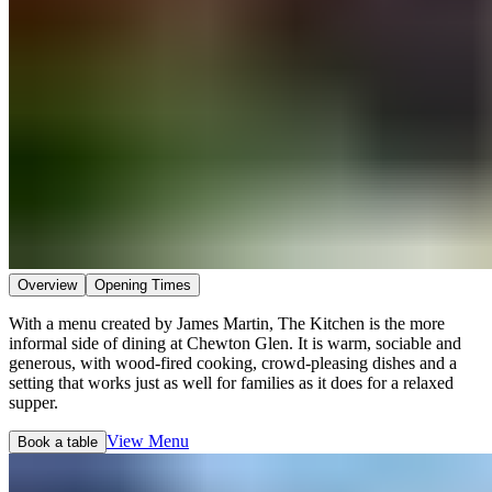
Overview​​​​‌ ‍ ​‍​‍‌‍ ‌ ​‍‌‍‍‌‌‍‌ ‌‍‍‌‌‍ ‍​‍​‍​ ‍‍​‍​‍‌ ​ ‌‍​‌‌‍ ‍‌‍‍‌‌ ‌​‌ ‍‌​‍ ‍‌‍‍‌‌‍ ​‍​‍​‍ ​​‍​‍‌‍‍​‌ ​‍‌‍‌‌‌‍‌‍​‍​‍​ ‍‍​‍​‍‌‍‍​‌ ‌​‌ ‌​‌ ​​‌ ​ ​ ‍‍​‍ ​‍ ‌‍ ​​‍ ‌‌‍​‌‌‍ ‍‌‍‌​​‍ ‌‌ ​‍​‍ ‌‌‍‍​‌‍ ‌ ‌​‌‍‌‌‌‍ ​‌ ​ ​‍ ‌‌ ​ ‌ ‌​‌ ‌‌‌‍‌​‌‍‍‌‌‍ ​‍ ‍‌ ‌‍‌‍‌‌‌ ​‍‌‍​ ‌‍‌‌‌‍ ​​‍ ‍‌‍​‌‌ ​​‌ ​​​‍ ‌‍‍‌‌‍ ‍‌ ‌​‌‍‌‌‌‍ ‍‌ ‌​​‍ ‌‍‌‌‌‍‌​‌‍‍‌‌ ‌​​‍ ‌‍ ‌‌‍ ‌‍‌​‌‍‌‌​ ‌‌ ​​‌ ​‍‌‍‌‌‌ ​ ‌‍‌‌‌‍ ‍‌ ‌​‌‍​‌‌ ‌​‌‍‍‌‌‍ ‌‍ ‍​ ‍ ‌‍‍‌‌‍‌​​ ‌‌‍​‍​ ‍‌‌‍​‌​ ‌‍​ ‌‌​ ‌ ‌‍‌‌​ ‌‌​‍ ‌​ ​‍‌‍‌​​ ‌‌​ ‍‌​‍ ‌​ ‌​‌‍​‍‌‍​ ​ ​‍​‍ ‌​ ‍​​ ‍‌​ ​ ​ ‌ ​‍ ‌‌‍​‌‌‍​‌​ ‍​‌‍‌‍‌‍‌‍‌‍​‌​ ‍‌‌‍​ ​ ‌‌‌‍‌‌​ ‌ ‌‍​‌​ ‍ ‌ ‌​‌ ‍‌‌ ​​‌‍‌‌​ ‌‌‍‍​‌‍ ‌ ‌​‌‍‌‌‌‍ ​‌‌​ ‌‍‍‌‌ ‌​‌‍‌‌‌‌​​‌‍​‌‌‍‌ ‌‍‌‌​ ‍ ‌ ​​‌‍​‌‌ ‌​‌‍‍​​ ‌‌ ​​‌‍​‌‌‍‌ ‌‍‌‌‌​​‍‌ ‌‌‌‍‍‌‌‍ ​‌‍‌​‌‍‌‌‌ ​‍​‍‌‌​ ‌‌‌​​‍‌‌ ‌‍‍ ‌‍‌‌‌ ‍‌​‍‌‌​ ​ ‌​‌​​‍‌‌​ ​ ‌​‌​​‍‌‌​ ​‍​ ​‍​ ‌​​ ​‍‌‍‌‌​ ​‍‌‍​‍‌‍‌‍‌‍​‍​ ‍​‌‍‌​‌‍​‍​ ​‍‌‍​ ​‍‌‌​ ​‍​ ​‍​‍‌‌​ ‌‌‌​‌​​‍ ‍‌ ​ ‌‍‌‌‌‍​ ‌ ‌​‌‍‍‌‌‍ ‌‍ ‍‌ ​ ​‍‌‌​ ‌‌‌​​‍‌‌ ‌‍‍ ‌‍‌‌‌ ‍‌​‍‌‌​ ​ ‌​‌​​‍‌‌​ ​ ‌​‌​​‍‌‌​ ​‍​ ​‍‌‍​‍​ ​‌​ ‌‍‌‍​‍​ ​‍​ ​‍‌‍​‌‌‍​ ​ ​‍‌‍‌‍‌‍‌​​ ‌‌​‍‌‌​ ​‍​ ​‍​‍‌‌​ ‌‌‌​‌​​‍ ‍‌ ‌​‌‍‍‌‌ ‌​‌‍ ​‌‍‌‌​ ‌‍​‍‌‍​‌‌ ​ ‌‍‌‌‌‌‌‌‌ ​‍‌‍ ​​ ‌‌‍‍​‌ ‌​‌ ‌​‌ ​​‌ ​ ​‍‌‌​ ​ ‌​​‌​‍‌‌​ ​‍‌​‌‍​‍‌‌​ ​‍‌​‌‍‌‍ ​​‍ ‌‌‍​‌‌‍ ‍‌‍‌​​‍ ‌‌ ​‍​‍ ‌‌‍‍​‌‍ ‌ ‌​‌‍‌‌‌‍ ​‌ ​ ​‍ ‌‌ ​ ‌ ‌​‌ ‌‌‌‍‌​‌‍‍‌‌‍ ​‍ ‍‌ ‌‍‌‍‌‌‌ ​‍‌‍​ ‌‍‌‌‌‍ ​​‍ ‍‌‍​‌‌ ​​‌ ​​​‍‌‍‌‍‍‌‌‍‌​​ ‌‌‍​‍​ ‍‌‌‍​‌​ ‌‍​ ‌‌​ ‌ ‌‍‌‌​ ‌‌​‍ ‌​ ​‍‌‍‌​​ ‌‌​ ‍‌​‍ ‌​ ‌​‌‍​‍‌‍​ ​ ​‍​‍ ‌​ ‍​​ ‍‌​ ​ ​ ‌ ​‍ ‌‌‍​‌‌‍​‌​ ‍​‌‍‌‍‌‍‌‍‌‍​‌​ ‍‌‌‍​ ​ ‌‌‌‍‌‌​ ‌ ‌‍​‌​‍‌‍‌ ‌​‌ ‍‌‌ ​​‌‍‌‌​ ‌‌‍‍​‌‍ ‌ ‌​‌‍‌‌‌‍ ​‌‌​ ‌‍‍‌‌ ‌​‌‍‌‌‌‌​​‌‍​‌‌‍‌ ‌‍‌‌​‍‌‍‌ ​​‌‍​‌‌ ‌​‌‍‍​​ ‌‌ ​​‌‍​‌‌‍‌ ‌‍‌‌‌​​‍‌ ‌‌‌‍‍‌‌‍ ​‌‍‌​‌‍‌‌‌ ​‍​‍‌‌​ ‌‌‌​​‍‌‌ ‌‍‍ ‌‍‌‌‌ ‍‌​‍‌‌​ ​ ‌​‌​​‍‌‌​ ​ ‌​‌​​‍‌‌​ ​‍​ ​‍​ ‌​​ ​‍‌‍‌‌​ ​‍‌‍​‍‌‍‌‍‌‍​‍​ ‍​‌‍‌​‌‍​‍​ ​‍‌‍​ ​‍‌‌​ ​‍​ ​‍​‍‌‌​ ‌‌‌​‌​​‍ ‍‌ ​ ‌‍‌‌‌‍​ ‌ ‌​‌‍‍‌‌‍ ‌‍ ‍‌ ​ ​‍‌‌​ ‌‌‌​​‍‌‌ ‌‍‍ ‌‍‌‌‌ ‍‌​‍‌‌​ ​ ‌​‌​​‍‌‌​ ​ ‌​‌​​‍‌‌​ ​‍​ ​‍‌‍​‍​ ​‌​ ‌‍‌‍​‍​ ​‍​ ​‍‌‍​‌‌‍​ ​ ​‍‌‍‌‍‌‍‌​​ ‌‌​‍‌‌​ ​‍​ ​‍​‍‌‌​ ‌‌‌​‌​​‍ ‍‌ ‌​‌‍‍‌‌ ‌​‌‍ ​‌‍‌‌​‍‌‍‌ ​​‌‍‌‌‌ ​‍‌ ​ ‌ ​​‌‍‌‌‌‍​ ‌ ‌​‌‍‍‌‌ ‌‍‌‍‌‌​ ‌‌ ​​‌ ‌‌‌‍​‍‌‍ ​‌‍‍‌‌ ​ ‌‍‍​‌‍‌‌‌‍‌​​‍​‍‌ ‌
Opening Times​​​​‌ ‍ ​‍​‍‌‍ ‌ ​‍‌‍‍‌‌‍‌ ‌‍‍‌‌‍ ‍​‍​‍​ ‍‍​‍​‍‌ ​ ‌‍​‌‌‍ ‍‌‍‍‌‌ ‌​‌ ‍‌​‍ ‍‌‍‍‌‌‍ ​‍​‍​‍ ​​‍​‍‌‍‍​‌ ​‍‌‍‌‌‌‍‌‍​‍​‍​ ‍‍​‍​‍‌‍‍​‌ ‌​‌ ‌​‌ ​​‌ ​ ​ ‍‍​‍ ​‍ ‌‍ ​​‍ ‌‌‍​‌‌‍ ‍‌‍‌​​‍ ‌‌ ​‍​‍ ‌‌‍‍​‌‍ ‌ ‌​‌‍‌‌‌‍ ​‌ ​ ​‍ ‌‌ ​ ‌ ‌​‌ ‌‌‌‍‌​‌‍‍‌‌‍ ​‍ ‍‌ ‌‍‌‍‌‌‌ ​‍‌‍​ ‌‍‌‌‌‍ ​​‍ ‍‌‍​‌‌ ​​‌ ​​​‍ ‌‍‍‌‌‍ ‍‌ ‌​‌‍‌‌‌‍ ‍‌ ‌​​‍ ‌‍‌‌‌‍‌​‌‍‍‌‌ ‌​​‍ ‌‍ ‌‌‍ ‌‍‌​‌‍‌‌​ ‌‌ ​​‌ ​‍‌‍‌‌‌ ​ ‌‍‌‌‌‍ ‍‌ ‌​‌‍​‌‌ ‌​‌‍‍‌‌‍ ‌‍ ‍​ ‍ ‌‍‍‌‌‍‌​​ ‌‌‍​‍​ ‍‌‌‍​‌​ ‌‍​ ‌‌​ ‌ ‌‍‌‌​ ‌‌​‍ ‌​ ​‍‌‍‌​​ ‌‌​ ‍‌​‍ ‌​ ‌​‌‍​‍‌‍​ ​ ​‍​‍ ‌​ ‍​​ ‍‌​ ​ ​ ‌ ​‍ ‌‌‍​‌‌‍​‌​ ‍​‌‍‌‍‌‍‌‍‌‍​‌​ ‍‌‌‍​ ​ ‌‌‌‍‌‌​ ‌ ‌‍​‌​ ‍ ‌ ‌​‌ ‍‌‌ ​​‌‍‌‌​ ‌‌‍‍​‌‍ ‌ ‌​‌‍‌‌‌‍ ​‌‌​ ‌‍‍‌‌ ‌​‌‍‌‌‌‌​​‌‍​‌‌‍‌ ‌‍‌‌​ ‍ ‌ ​​‌‍​‌‌ ‌​‌‍‍​​ ‌‌ ​​‌‍​‌‌‍‌ ‌‍‌‌‌​​‍‌ ‌‌‌‍‍‌‌‍ ​‌‍‌​‌‍‌‌‌ ​‍​‍‌‌​ ‌‌‌​​‍‌‌ ‌‍‍ ‌‍‌‌‌ ‍‌​‍‌‌​ ​ ‌​‌​​‍‌‌​ ​ ‌​‌​​‍‌‌​ ​‍​ ​‍​ ‌​​ ​‍‌‍‌‌​ ​‍‌‍​‍‌‍‌‍‌‍​‍​ ‍​‌‍‌​‌‍​‍​ ​‍‌‍​ ​‍‌‌​ ​‍​ ​‍​‍‌‌​ ‌‌‌​‌​​‍ ‍‌ ​ ‌‍‌‌‌‍​ ‌ ‌​‌‍‍‌‌‍ ‌‍ ‍‌ ​ ​‍‌‌​ ‌‌‌​​‍‌‌ ‌‍‍ ‌‍‌‌‌ ‍‌​‍‌‌​ ​ ‌​‌​​‍‌‌​ ​ ‌​‌​​‍‌‌​ ​‍​ ​‍​ ‍‌​ ‌ ​ ‌‍‌‍‌‍‌‍​‍​ ‍‌​ ​​‌‍‌​‌‍​‌‌‍​‍‌‍​‍‌‍‌​​‍‌‌​ ​‍​ ​‍​‍‌‌​ ‌‌‌​‌​​‍ ‍‌ ‌​‌‍‍‌‌ ‌​‌‍ ​‌‍‌‌​ ‌‍​‍‌‍​‌‌ ​ ‌‍‌‌‌‌‌‌‌ ​‍‌‍ ​​ ‌‌‍‍​‌ ‌​‌ ‌​‌ ​​‌ ​ ​‍‌‌​ ​ ‌​​‌​‍‌‌​ ​‍‌​‌‍​‍‌‌​ ​‍‌​‌‍‌‍ ​​‍ ‌‌‍​‌‌‍ ‍‌‍‌​​‍ ‌‌ ​‍​‍ ‌‌‍‍​‌‍ ‌ ‌​‌‍‌‌‌‍ ​‌ ​ ​‍ ‌‌ ​ ‌ ‌​‌ ‌‌‌‍‌​‌‍‍‌‌‍ ​‍ ‍‌ ‌‍‌‍‌‌‌ ​‍‌‍​ ‌‍‌‌‌‍ ​​‍ ‍‌‍​‌‌ ​​‌ ​​​‍‌‍‌‍‍‌‌‍‌​​ ‌‌‍​‍​ ‍‌‌‍​‌​ ‌‍​ ‌‌​ ‌ ‌‍‌‌​ ‌‌​‍ ‌​ ​‍‌‍‌​​ ‌‌​ ‍‌​‍ ‌​ ‌​‌‍​‍‌‍​ ​ ​‍​‍ ‌​ ‍​​ ‍‌​ ​ ​ ‌ ​‍ ‌‌‍​‌‌‍​‌​ ‍​‌‍‌‍‌‍‌‍‌‍​‌​ ‍‌‌‍​ ​ ‌‌‌‍‌‌​ ‌ ‌‍​‌​‍‌‍‌ ‌​‌ ‍‌‌ ​​‌‍‌‌​ ‌‌‍‍​‌‍ ‌ ‌​‌‍‌‌‌‍ ​‌‌​ ‌‍‍‌‌ ‌​‌‍‌‌‌‌​​‌‍​‌‌‍‌ ‌‍‌‌​‍‌‍‌ ​​‌‍​‌‌ ‌​‌‍‍​​ ‌‌ ​​‌‍​‌‌‍‌ ‌‍‌‌‌​​‍‌ ‌‌‌‍‍‌‌‍ ​‌‍‌​‌‍‌‌‌ ​‍​‍‌‌​ ‌‌‌​​‍‌‌ ‌‍‍ ‌‍‌‌‌ ‍‌​‍‌‌​ ​ ‌​‌​​‍‌‌​ ​ ‌​‌​​‍‌‌​ ​‍​ ​‍​ ‌​​ ​‍‌‍‌‌​ ​‍‌‍​‍‌‍‌‍‌‍​‍​ ‍​‌‍‌​‌‍​‍​ ​‍‌‍​ ​‍‌‌​ ​‍​ ​‍​‍‌‌​ ‌‌‌​‌​​‍ ‍‌ ​ ‌‍‌‌‌‍​ ‌ ‌​‌‍‍‌‌‍ ‌‍ ‍‌ ​ ​‍‌‌​ ‌‌‌​​‍‌‌ ‌‍‍ ‌‍‌‌‌ ‍‌​‍‌‌​ ​ ‌​‌​​‍‌‌​ ​ ‌​‌​​‍‌‌​ ​‍​ ​‍​ ‍‌​ ‌ ​ ‌‍‌‍‌‍‌‍​‍​ ‍‌​ ​​‌‍‌​‌‍​‌‌‍​‍‌‍​‍‌‍‌​​‍‌‌​ ​‍​ ​‍​‍‌‌​ ‌‌‌​‌​​‍ ‍‌ ‌​‌‍‍‌‌ ‌​‌‍ ​‌‍‌‌​‍‌‍‌ ​​‌‍‌‌‌ ​‍‌ ​ ‌ ​​‌‍‌‌‌‍​ ‌ ‌​‌‍‍‌‌ ‌‍‌‍‌‌​ ‌‌ ​​‌ ‌‌‌‍​‍‌‍ ​‌‍‍‌‌ ​ ‌‍‍​‌‍‌‌‌‍‌​​‍​‍‌ ‌
With a menu created by James Martin, The Kitchen is the more
informal side of dining at Chewton Glen. It is warm, sociable and
generous, with wood-fired cooking, crowd-pleasing dishes and a
setting that works just as well for families as it does for a relaxed
supper.​​​​‌ ‍ ​‍​‍‌‍ ‌ ​‍‌‍‍‌‌‍‌ ‌‍‍‌‌‍ ‍​‍​‍​ ‍‍​‍​‍‌ ​ ‌‍​‌‌‍ ‍‌‍‍‌‌ ‌​‌ ‍‌​‍ ‍‌‍‍‌‌‍ ​‍​‍​‍ ​​‍​‍‌‍‍​‌ ​‍‌‍‌‌‌‍‌‍​‍​‍​ ‍‍​‍​‍‌‍‍​‌ ‌​‌ ‌​‌ ​​‌ ​ ​ ‍‍​‍ ​‍ ‌‍ ​​‍ ‌‌‍​‌‌‍ ‍‌‍‌​​‍ ‌‌ ​‍​‍ ‌‌‍‍​‌‍ ‌ ‌​‌‍‌‌‌‍ ​‌ ​ ​‍ ‌‌ ​ ‌ ‌​‌ ‌‌‌‍‌​‌‍‍‌‌‍ ​‍ ‍‌ ‌‍‌‍‌‌‌ ​‍‌‍​ ‌‍‌‌‌‍ ​​‍ ‍‌‍​‌‌ ​​‌ ​​​‍ ‌‍‍‌‌‍ ‍‌ ‌​‌‍‌‌‌‍ ‍‌ ‌​​‍ ‌‍‌‌‌‍‌​‌‍‍‌‌ ‌​​‍ ‌‍ ‌‌‍ ‌‍‌​‌‍‌‌​ ‌‌ ​​‌ ​‍‌‍‌‌‌ ​ ‌‍‌‌‌‍ ‍‌ ‌​‌‍​‌‌ ‌​‌‍‍‌‌‍ ‌‍ ‍​ ‍ ‌‍‍‌‌‍‌​​ ‌‌‍​‍​ ‍‌‌‍​‌​ ‌‍​ ‌‌​ ‌ ‌‍‌‌​ ‌‌​‍ ‌​ ​‍‌‍‌​​ ‌‌​ ‍‌​‍ ‌​ ‌​‌‍​‍‌‍​ ​ ​‍​‍ ‌​ ‍​​ ‍‌​ ​ ​ ‌ ​‍ ‌‌‍​‌‌‍​‌​ ‍​‌‍‌‍‌‍‌‍‌‍​‌​ ‍‌‌‍​ ​ ‌‌‌‍‌‌​ ‌ ‌‍​‌​ ‍ ‌ ‌​‌ ‍‌‌ ​​‌‍‌‌​ ‌‌‍‍​‌‍ ‌ ‌​‌‍‌‌‌‍ ​‌‌​ ‌‍‍‌‌ ‌​‌‍‌‌‌‌​​‌‍​‌‌‍‌ ‌‍‌‌​ ‍ ‌ ​​‌‍​‌‌ ‌​‌‍‍​​ ‌‌ ​​‌‍​‌‌‍‌ ‌‍‌‌‌​​‍‌ ‌‌‌‍‍‌‌‍ ​‌‍‌​‌‍‌‌‌ ​‍​‍‌‌​ ‌‌‌​​‍‌‌ ‌‍‍ ‌‍‌‌‌ ‍‌​‍‌‌​ ​ ‌​‌​​‍‌‌​ ​ ‌​‌​​‍‌‌​ ​‍​ ​‍​ ‌​​ ​‍‌‍‌‌​ ​‍‌‍​‍‌‍‌‍‌‍​‍​ ‍​‌‍‌​‌‍​‍​ ​‍‌‍​ ​‍‌‌​ ​‍​ ​‍​‍‌‌​ ‌‌‌​‌​​‍ ‍‌ ​ ‌‍‌‌‌‍​ ‌ ‌​‌‍‍‌‌‍ ‌‍ ‍‌ ​ ​‍‌‌​ ‌‌‌​​‍‌‌ ‌‍‍ ‌‍‌‌‌ ‍‌​‍‌‌​ ​ ‌​‌​​‍‌‌​ ​ ‌​‌​​‍‌‌​ ​‍​ ​‍‌‍​‍​ ​‌​ ‌‍‌‍​‍​ ​‍​ ​‍‌‍​‌‌‍​ ​ ​‍‌‍‌‍‌‍‌​​ ‌‌​‍‌‌​ ​‍​ ​‍​‍‌‌​ ‌‌‌​‌​​‍ ‍‌‍​‍‌‍ ‌‍‌​‌ ‍‌​‍‌‌​ ‌‌‌​​‍‌‌ ‌‍‍ ‌‍‌‌‌ ‍‌​‍‌‌​ ​ ‌​‌​​‍‌‌​ ​ ‌​‌​​‍‌‌​ ​‍​ ​‍​ ‍​‌‍‌‌​ ‍‌‌‍​‍‌‍​‍​ ​ ​ ​‌‌‍​‍​ ​‍​ ​‌‌‍‌‍‌‍‌​​‍‌‌​ ​‍​ ​‍​‍‌‌​ ‌‌‌​‌​​‍ ‍‌‍​ ‌‍‍​‌‍‍‌‌‍ ​‌‍‌​‌ ​‍‌‍‌‌‌‍ ‍​‍‌‌​ ‌‌‌​​‍‌‌ ‌‍‍ ‌‍‌‌‌ ‍‌​‍‌‌​ ​ ‌​‌​​‍‌‌​ ​ ‌​‌​​‍‌‌​ ​‍​ ​‍‌‍​ ​ ‌‍‌‍​ ‌‍‌‌‌‍‌‍​ ‍​​ ‍‌‌‍​ ​ ‍‌‌‍‌‌‌‍‌‍​ ‌‌​‍‌‌​ ​‍​ ​‍​‍‌‌​ ‌‌‌​‌​​‍ ‍‌ ‌​‌‍‌‌‌ ‍​‌ ‌​​ ‌‍​‍‌‍​‌‌ ​ ‌‍‌‌‌‌‌‌‌ ​‍‌‍ ​​ ‌‌‍‍​‌ ‌​‌ ‌​‌ ​​‌ ​ ​‍‌‌​ ​ ‌​​‌​‍‌‌​ ​‍‌​‌‍​‍‌‌​ ​‍‌​‌‍‌‍ ​​‍ ‌‌‍​‌‌‍ ‍‌‍‌​​‍ ‌‌ ​‍​‍ ‌‌‍‍​‌‍ ‌ ‌​‌‍‌‌‌‍ ​‌ ​ ​‍ ‌‌ ​ ‌ ‌​‌ ‌‌‌‍‌​‌‍‍‌‌‍ ​‍ ‍‌ ‌‍‌‍‌‌‌ ​‍‌‍​ ‌‍‌‌‌‍ ​​‍ ‍‌‍​‌‌ ​​‌ ​​​‍‌‍‌‍‍‌‌‍‌​​ ‌‌‍​‍​ ‍‌‌‍​‌​ ‌‍​ ‌‌​ ‌ ‌‍‌‌​ ‌‌​‍ ‌​ ​‍‌‍‌​​ ‌‌​ ‍‌​‍ ‌​ ‌​‌‍​‍‌‍​ ​ ​‍​‍ ‌​ ‍​​ ‍‌​ ​ ​ ‌ ​‍ ‌‌‍​‌‌‍​‌​ ‍​‌‍‌‍‌‍‌‍‌‍​‌​ ‍‌‌‍​ ​ ‌‌‌‍‌‌​ ‌ ‌‍​‌​‍‌‍‌ ‌​‌ ‍‌‌ ​​‌‍‌‌​ ‌‌‍‍​‌‍ ‌ ‌​‌‍‌‌‌‍ ​‌‌​ ‌‍‍‌‌ ‌​‌‍‌‌‌‌​​‌‍​‌‌‍‌ ‌‍‌‌​‍‌‍‌ ​​‌‍​‌‌ ‌​‌‍‍​​ ‌‌ ​​‌‍​‌‌‍‌ ‌‍‌‌‌​​‍‌ ‌‌‌‍‍‌‌‍ ​‌‍‌​‌‍‌‌‌ ​‍​‍‌‌​ ‌‌‌​​‍‌‌ ‌‍‍ ‌‍‌‌‌ ‍‌​‍‌‌​ ​ ‌​‌​​‍‌‌​ ​ ‌​‌​​‍‌‌​ ​‍​ ​‍​ ‌​​ ​‍‌‍‌‌​ ​‍‌‍​‍‌‍‌‍‌‍​‍​ ‍​‌‍‌​‌‍​‍​ ​‍‌‍​ ​‍‌‌​ ​‍​ ​‍​‍‌‌​ ‌‌‌​‌​​‍ ‍‌ ​ ‌‍‌‌‌‍​ ‌ ‌​‌‍‍‌‌‍ ‌‍ ‍‌ ​ ​‍‌‌​ ‌‌‌​​‍‌‌ ‌‍‍ ‌‍‌‌‌ ‍‌​‍‌‌​ ​ ‌​‌​​‍‌‌​ ​ ‌​‌​​‍‌‌​ ​‍​ ​‍‌‍​‍​ ​‌​ ‌‍‌‍​‍​ ​‍​ ​‍‌‍​‌‌‍​ ​ ​‍‌‍‌‍‌‍‌​​ ‌‌​‍‌‌​ ​‍​ ​‍​‍‌‌​ ‌‌‌​‌​​‍ ‍‌‍​‍‌‍ ‌‍‌​‌ ‍‌​‍‌‌​ ‌‌‌​​‍‌‌ ‌‍‍ ‌‍‌‌‌ ‍‌​‍‌‌​ ​ ‌​‌​​‍‌‌​ ​ ‌​‌​​‍‌‌​ ​‍​ ​‍​ ‍​‌‍‌‌​ ‍‌‌‍​‍‌‍​‍​ ​ ​ ​‌‌‍​‍​ ​‍​ ​‌‌‍‌‍‌‍‌​​‍‌‌​ ​‍​ ​‍​‍‌‌​ ‌‌‌​‌​​‍ ‍‌‍​ ‌‍‍​‌‍‍‌‌‍ ​‌‍‌​‌ ​‍‌‍‌‌‌‍ ‍​‍‌‌​ ‌‌‌​​‍‌‌ ‌‍‍ ‌‍‌‌‌ ‍‌​‍‌‌​ ​ ‌​‌​​‍‌‌​ ​ ‌​‌​​‍‌‌​ ​‍​ ​‍‌‍​ ​ ‌‍‌‍​ ‌‍‌‌‌‍‌‍​ ‍​​ ‍‌‌‍​ ​ ‍‌‌‍‌‌‌‍‌‍​ ‌‌​‍‌‌​ ​‍​ ​‍​‍‌‌​ ‌‌‌​‌​​‍ ‍‌ ‌​‌‍‌‌‌ ‍​‌ ‌​​‍‌‍‌ ​​‌‍‌‌‌ ​‍‌ ​ ‌ ​​‌‍‌‌‌‍​ ‌ ‌​‌‍‍‌‌ ‌‍‌‍‌‌​ ‌‌ ​​‌ ‌‌‌‍​‍‌‍ ​‌‍‍‌‌ ​ ‌‍‍​‌‍‌‌‌‍‌​​‍​‍‌ ‌
View Menu​​​​‌ ‍ ​‍​‍‌‍ ‌ ​‍‌‍‍‌‌‍‌ ‌‍‍‌‌‍ ‍​‍​‍​ ‍‍​‍​‍‌ ​ ‌‍​‌‌‍ ‍‌‍‍‌‌ ‌​‌ ‍‌​‍ ‍‌‍‍‌‌‍ ​‍​‍​‍ ​​‍​‍‌‍‍​‌ ​‍‌‍‌‌‌‍‌‍​‍​‍​ ‍‍​‍​‍‌‍‍​‌ ‌​‌ ‌​‌ ​​‌ ​ ​ ‍‍​‍ ​‍ ‌‍ ​​‍ ‌‌‍​‌‌‍ ‍‌‍‌​​‍ ‌‌ ​‍​‍ ‌‌‍‍​‌‍ ‌ ‌​‌‍‌‌‌‍ ​‌ ​ ​‍ ‌‌ ​ ‌ ‌​‌ ‌‌‌‍‌​‌‍‍‌‌‍ ​‍ ‍‌ ‌‍‌‍‌‌‌ ​‍‌‍​ ‌‍‌‌‌‍ ​​‍ ‍‌‍​‌‌ ​​‌ ​​​‍ ‌‍‍‌‌‍ ‍‌ ‌​‌‍‌‌‌‍ ‍‌ ‌​​‍ ‌‍‌‌‌‍‌​‌‍‍‌‌ ‌​​‍ ‌‍ ‌‌‍ ‌‍‌​‌‍‌‌​ ‌‌ ​​‌ ​‍‌‍‌‌‌ ​ ‌‍‌‌‌‍ ‍‌ ‌​‌‍​‌‌ ‌​‌‍‍‌‌‍ ‌‍ ‍​ ‍ ‌‍‍‌‌‍‌​​ ‌‌‍​‍​ ‍‌‌‍​‌​ ‌‍​ ‌‌​ ‌ ‌‍‌‌​ ‌‌​‍ ‌​ ​‍‌‍‌​​ ‌‌​ ‍‌​‍ ‌​ ‌​‌‍​‍‌‍​ ​ ​‍​‍ ‌​ ‍​​ ‍‌​ ​ ​ ‌ ​‍ ‌‌‍​‌‌‍​‌​ ‍​‌‍‌‍‌‍‌‍‌‍​‌​ ‍‌‌‍​ ​ ‌‌‌‍‌‌​ ‌ ‌‍​‌​ ‍ ‌ ‌​‌ ‍‌‌ ​​‌‍‌‌​ ‌‌‍‍​‌‍ ‌ ‌​‌‍‌‌‌‍ ​‌‌​ ‌‍‍‌‌ ‌​‌‍‌‌‌‌​​‌‍​‌‌‍‌ ‌‍‌‌​ ‍ ‌ ​​‌‍​‌‌ ‌​‌‍‍​​ ‌‌ ​​‌‍​‌‌‍‌ ‌‍‌‌‌​​‍‌ ‌‌‌‍‍‌‌‍ ​‌‍‌​‌‍‌‌‌ ​‍​‍‌‌​ ‌‌‌​​‍‌‌ ‌‍‍ ‌‍‌‌‌ ‍‌​‍‌‌​ ​ ‌​‌​​‍‌‌​ ​ ‌​‌​​‍‌‌​ ​‍​ ​‍​ ‌​​ ​‍‌‍‌‌​ ​‍‌‍​‍‌‍‌‍‌‍​‍​ ‍​‌‍‌​‌‍​‍​ ​‍‌‍​ ​‍‌‌​ ​‍​ ​‍​‍‌‌​ ‌‌‌​‌​​‍ ‍‌ ​ ‌‍‌‌‌‍​ ‌ ‌​‌‍‍‌‌‍ ‌‍ ‍‌ ​ ​‍‌‌​ ‌‌‌​​‍‌‌ ‌‍‍ ‌‍‌‌‌ ‍‌​‍‌‌​ ​ ‌​‌​​‍‌‌​ ​ ‌​‌​​‍‌‌​ ​‍​ ​‍‌‍​‍​ ​‌​ ‌‍‌‍​‍​ ​‍​ ​‍‌‍​‌‌‍​ ​ ​‍‌‍‌‍‌‍‌​​ ‌‌​‍‌‌​ ​‍​ ​‍​‍‌‌​ ‌‌‌​‌​​‍ ‍‌ ​ ‌‍‌‌‌‍​ ‌‍ ‌‍ ‍‌‍‌​‌‍​‌‌ ​‍‌ ‍‌‌​​ ‌ ‌​‌‍​‌​‍ ‍‌‍ ​‌‍​‌‌‍​‍‌‍‌‌‌‍ ​​ ‌‍​‍‌‍​‌‌ ​ ‌‍‌‌‌‌‌‌‌ ​‍‌‍ ​​ ‌‌‍‍​‌ ‌​‌ ‌​‌ ​​‌ ​ ​‍‌‌​ ​ ‌​​‌​‍‌‌​ ​‍‌​‌‍​‍‌‌​ ​‍‌​‌‍‌‍ ​​‍ ‌‌‍​‌‌‍ ‍‌‍‌​​‍ ‌‌ ​‍​‍ ‌‌‍‍​‌‍ ‌ ‌​‌‍‌‌‌‍ ​‌ ​ ​‍ ‌‌ ​ ‌ ‌​‌ ‌‌‌‍‌​‌‍‍‌‌‍ ​‍ ‍‌ ‌‍‌‍‌‌‌ ​‍‌‍​ ‌‍‌‌‌‍ ​​‍ ‍‌‍​‌‌ ​​‌ ​​​‍‌‍‌‍‍‌‌‍‌​​ ‌‌‍​‍​ ‍‌‌‍​‌​ ‌‍​ ‌‌​ ‌ ‌‍‌‌​ ‌‌​‍ ‌​ ​‍‌‍‌​​ ‌‌​ ‍‌​‍ ‌​ ‌​‌‍​‍‌‍​ ​ ​‍​‍ ‌​ ‍​​ ‍‌​ ​ ​ ‌ ​‍ ‌‌‍​‌‌‍​‌​ ‍​‌‍‌‍‌‍‌‍‌‍​‌​ ‍‌‌‍​ ​ ‌‌‌‍‌‌​ ‌ ‌‍​‌​‍‌‍‌ ‌​‌ ‍‌‌ ​​‌‍‌‌​ ‌‌‍‍​‌‍ ‌ ‌​‌‍‌‌‌‍ ​‌‌​ ‌‍‍‌‌ ‌​‌‍‌‌‌‌​​‌‍​‌‌‍‌ ‌‍‌‌​‍‌‍‌ ​​‌‍​‌‌ ‌​‌‍‍​​ ‌‌ ​​‌‍​‌‌‍‌ ‌‍‌‌‌​​‍‌ ‌‌‌‍‍‌‌‍ ​‌‍‌​‌‍‌‌‌ ​‍​‍‌‌​ ‌‌‌​​‍‌‌ ‌‍‍ ‌‍‌‌‌ ‍‌​‍‌‌​ ​ ‌​‌​​‍‌‌​ ​ ‌​‌​​‍‌‌​ ​‍​ ​‍​ ‌​​ ​‍‌‍‌‌​ ​‍‌‍​‍‌‍‌‍‌‍​‍​ ‍​‌‍‌​‌‍​‍​ ​‍‌‍​ ​‍‌‌​ ​‍​ ​‍​‍‌‌​ ‌‌‌​‌​​‍ ‍‌ ​ ‌‍‌‌‌‍​ ‌ ‌​‌‍‍‌‌‍ ‌‍ ‍‌ ​ ​‍‌‌​ ‌‌‌​​‍‌‌ ‌‍‍ ‌‍‌‌‌ ‍‌​‍‌‌​ ​ ‌​‌​​‍‌‌​ ​ ‌​‌​​‍‌‌​ ​‍​ ​‍‌‍​‍​ ​‌​ ‌‍‌‍​‍​ ​‍​ ​‍‌‍​‌‌‍​ ​ ​‍‌‍‌‍‌‍‌​​ ‌‌​‍‌‌​ ​‍​ ​‍​‍‌‌​ ‌‌‌​‌​​‍ ‍‌ ​ ‌‍‌‌‌‍​ ‌‍ ‌‍ ‍‌‍‌​‌‍​‌‌ ​‍‌ ‍‌‌​​ ‌ ‌​‌‍​‌​‍ ‍‌‍ ​‌‍​‌‌‍​‍‌‍‌‌‌‍ ​​‍‌‍‌ ​​‌‍‌‌‌ ​‍‌ ​ ‌ ​​‌‍‌‌‌‍​ ‌ ‌​‌‍‍‌‌ ‌‍‌‍‌‌​ ‌‌ ​​‌ ‌‌‌‍​‍‌‍ ​‌‍‍‌‌ ​ ‌‍‍​‌‍‌‌‌‍‌​​‍​‍‌ ‌
Book a table​​​​‌ ‍ ​‍​‍‌‍ ‌ ​‍‌‍‍‌‌‍‌ ‌‍‍‌‌‍ ‍​‍​‍​ ‍‍​‍​‍‌ ​ ‌‍​‌‌‍ ‍‌‍‍‌‌ ‌​‌ ‍‌​‍ ‍‌‍‍‌‌‍ ​‍​‍​‍ ​​‍​‍‌‍‍​‌ ​‍‌‍‌‌‌‍‌‍​‍​‍​ ‍‍​‍​‍‌‍‍​‌ ‌​‌ ‌​‌ ​​‌ ​ ​ ‍‍​‍ ​‍ ‌‍ ​​‍ ‌‌‍​‌‌‍ ‍‌‍‌​​‍ ‌‌ ​‍​‍ ‌‌‍‍​‌‍ ‌ ‌​‌‍‌‌‌‍ ​‌ ​ ​‍ ‌‌ ​ ‌ ‌​‌ ‌‌‌‍‌​‌‍‍‌‌‍ ​‍ ‍‌ ‌‍‌‍‌‌‌ ​‍‌‍​ ‌‍‌‌‌‍ ​​‍ ‍‌‍​‌‌ ​​‌ ​​​‍ ‌‍‍‌‌‍ ‍‌ ‌​‌‍‌‌‌‍ ‍‌ ‌​​‍ ‌‍‌‌‌‍‌​‌‍‍‌‌ ‌​​‍ ‌‍ ‌‌‍ ‌‍‌​‌‍‌‌​ ‌‌ ​​‌ ​‍‌‍‌‌‌ ​ ‌‍‌‌‌‍ ‍‌ ‌​‌‍​‌‌ ‌​‌‍‍‌‌‍ ‌‍ ‍​ ‍ ‌‍‍‌‌‍‌​​ ‌‌‍​‍​ ‍‌‌‍​‌​ ‌‍​ ‌‌​ ‌ ‌‍‌‌​ ‌‌​‍ ‌​ ​‍‌‍‌​​ ‌‌​ ‍‌​‍ ‌​ ‌​‌‍​‍‌‍​ ​ ​‍​‍ ‌​ ‍​​ ‍‌​ ​ ​ ‌ ​‍ ‌‌‍​‌‌‍​‌​ ‍​‌‍‌‍‌‍‌‍‌‍​‌​ ‍‌‌‍​ ​ ‌‌‌‍‌‌​ ‌ ‌‍​‌​ ‍ ‌ ‌​‌ ‍‌‌ ​​‌‍‌‌​ ‌‌‍‍​‌‍ ‌ ‌​‌‍‌‌‌‍ ​‌‌​ ‌‍‍‌‌ ‌​‌‍‌‌‌‌​​‌‍​‌‌‍‌ ‌‍‌‌​ ‍ ‌ ​​‌‍​‌‌ ‌​‌‍‍​​ ‌‌ ​​‌‍​‌‌‍‌ ‌‍‌‌‌​​‍‌ ‌‌‌‍‍‌‌‍ ​‌‍‌​‌‍‌‌‌ ​‍​‍‌‌​ ‌‌‌​​‍‌‌ ‌‍‍ ‌‍‌‌‌ ‍‌​‍‌‌​ ​ ‌​‌​​‍‌‌​ ​ ‌​‌​​‍‌‌​ ​‍​ ​‍​ ‌​​ ​‍‌‍‌‌​ ​‍‌‍​‍‌‍‌‍‌‍​‍​ ‍​‌‍‌​‌‍​‍​ ​‍‌‍​ ​‍‌‌​ ​‍​ ​‍​‍‌‌​ ‌‌‌​‌​​‍ ‍‌ ​ ‌‍‌‌‌‍​ ‌ ‌​‌‍‍‌‌‍ ‌‍ ‍‌ ​ ​‍‌‌​ ‌‌‌​​‍‌‌ ‌‍‍ ‌‍‌‌‌ ‍‌​‍‌‌​ ​ ‌​‌​​‍‌‌​ ​ ‌​‌​​‍‌‌​ ​‍​ ​‍‌‍​‍​ ​‌​ ‌‍‌‍​‍​ ​‍​ ​‍‌‍​‌‌‍​ ​ ​‍‌‍‌‍‌‍‌​​ ‌‌​‍‌‌​ ​‍​ ​‍​‍‌‌​ ‌‌‌​‌​​‍ ‍‌ ​​‌ ​‍‌‍‍‌‌‍ ‌‌‍​‌‌ ​‍‌ ‍‌‌​​ ‌ ‌​‌‍​‌​‍ ‍‌‍ ​‌‍​‌‌‍​‍‌‍‌‌‌‍ ​​ ‌‍​‍‌‍​‌‌ ​ ‌‍‌‌‌‌‌‌‌ ​‍‌‍ ​​ ‌‌‍‍​‌ ‌​‌ ‌​‌ ​​‌ ​ ​‍‌‌​ ​ ‌​​‌​‍‌‌​ ​‍‌​‌‍​‍‌‌​ ​‍‌​‌‍‌‍ ​​‍ ‌‌‍​‌‌‍ ‍‌‍‌​​‍ ‌‌ ​‍​‍ ‌‌‍‍​‌‍ ‌ ‌​‌‍‌‌‌‍ ​‌ ​ ​‍ ‌‌ ​ ‌ ‌​‌ ‌‌‌‍‌​‌‍‍‌‌‍ ​‍ ‍‌ ‌‍‌‍‌‌‌ ​‍‌‍​ ‌‍‌‌‌‍ ​​‍ ‍‌‍​‌‌ ​​‌ ​​​‍‌‍‌‍‍‌‌‍‌​​ ‌‌‍​‍​ ‍‌‌‍​‌​ ‌‍​ ‌‌​ ‌ ‌‍‌‌​ ‌‌​‍ ‌​ ​‍‌‍‌​​ ‌‌​ ‍‌​‍ ‌​ ‌​‌‍​‍‌‍​ ​ ​‍​‍ ‌​ ‍​​ ‍‌​ ​ ​ ‌ ​‍ ‌‌‍​‌‌‍​‌​ ‍​‌‍‌‍‌‍‌‍‌‍​‌​ ‍‌‌‍​ ​ ‌‌‌‍‌‌​ ‌ ‌‍​‌​‍‌‍‌ ‌​‌ ‍‌‌ ​​‌‍‌‌​ ‌‌‍‍​‌‍ ‌ ‌​‌‍‌‌‌‍ ​‌‌​ ‌‍‍‌‌ ‌​‌‍‌‌‌‌​​‌‍​‌‌‍‌ ‌‍‌‌​‍‌‍‌ ​​‌‍​‌‌ ‌​‌‍‍​​ ‌‌ ​​‌‍​‌‌‍‌ ‌‍‌‌‌​​‍‌ ‌‌‌‍‍‌‌‍ ​‌‍‌​‌‍‌‌‌ ​‍​‍‌‌​ ‌‌‌​​‍‌‌ ‌‍‍ ‌‍‌‌‌ ‍‌​‍‌‌​ ​ ‌​‌​​‍‌‌​ ​ ‌​‌​​‍‌‌​ ​‍​ ​‍​ ‌​​ ​‍‌‍‌‌​ ​‍‌‍​‍‌‍‌‍‌‍​‍​ ‍​‌‍‌​‌‍​‍​ ​‍‌‍​ ​‍‌‌​ ​‍​ ​‍​‍‌‌​ ‌‌‌​‌​​‍ ‍‌ ​ ‌‍‌‌‌‍​ ‌ ‌​‌‍‍‌‌‍ ‌‍ ‍‌ ​ ​‍‌‌​ ‌‌‌​​‍‌‌ ‌‍‍ ‌‍‌‌‌ ‍‌​‍‌‌​ ​ ‌​‌​​‍‌‌​ ​ ‌​‌​​‍‌‌​ ​‍​ ​‍‌‍​‍​ ​‌​ ‌‍‌‍​‍​ ​‍​ ​‍‌‍​‌‌‍​ ​ ​‍‌‍‌‍‌‍‌​​ ‌‌​‍‌‌​ ​‍​ ​‍​‍‌‌​ ‌‌‌​‌​​‍ ‍‌ ​​‌ ​‍‌‍‍‌‌‍ ‌‌‍​‌‌ ​‍‌ ‍‌‌​​ ‌ ‌​‌‍​‌​‍ ‍‌‍ ​‌‍​‌‌‍​‍‌‍‌‌‌‍ ​​‍‌‍‌ ​​‌‍‌‌‌ ​‍‌ ​ ‌ ​​‌‍‌‌‌‍​ ‌ ‌​‌‍‍‌‌ ‌‍‌‍‌‌​ ‌‌ ​​‌ ‌‌‌‍​‍‌‍ ​‌‍‍‌‌ ​ ‌‍‍​‌‍‌‌‌‍‌​​‍​‍‌ ‌