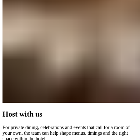
Host with us​​​​‌ ‍ ​‍​‍‌‍ ‌ ​‍‌‍‍‌‌‍‌ ‌‍‍‌‌‍ ‍​‍​‍​ ‍‍​‍​‍‌ ​ ‌‍​‌‌‍ ‍‌‍‍‌‌ ‌​‌ ‍‌​‍ ‍‌‍‍‌‌‍ ​‍​‍​‍ ​​‍​‍‌‍‍​‌ ​‍‌‍‌‌‌‍‌‍​‍​‍​ ‍‍​‍​‍‌‍‍​‌ ‌​‌ ‌​‌ ​​‌ ​ ​ ‍‍​‍ ​‍ ‌‍ ​​‍ ‌‌‍​‌‌‍ ‍‌‍‌​​‍ ‌‌ ​‍​‍ ‌‌‍‍​‌‍ ‌ ‌​‌‍‌‌‌‍ ​‌ ​ ​‍ ‌‌ ​ ‌ ‌​‌ ‌‌‌‍‌​‌‍‍‌‌‍ ​‍ ‍‌ ‌‍‌‍‌‌‌ ​‍‌‍​ ‌‍‌‌‌‍ ​​‍ ‍‌‍​‌‌ ​​‌ ​​​‍ ‌‍‍‌‌‍ ‍‌ ‌​‌‍‌‌‌‍ ‍‌ ‌​​‍ ‌‍‌‌‌‍‌​‌‍‍‌‌ ‌​​‍ ‌‍ ‌‌‍ ‌‍‌​‌‍‌‌​ ‌‌ ​​‌ ​‍‌‍‌‌‌ ​ ‌‍‌‌‌‍ ‍‌ ‌​‌‍​‌‌ ‌​‌‍‍‌‌‍ ‌‍ ‍​ ‍ ‌‍‍‌‌‍‌​​ ‌‌‍​‍​ ‍‌‌‍​‌​ ‌‍​ ‌‌​ ‌ ‌‍‌‌​ ‌‌​‍ ‌​ ​‍‌‍‌​​ ‌‌​ ‍‌​‍ ‌​ ‌​‌‍​‍‌‍​ ​ ​‍​‍ ‌​ ‍​​ ‍‌​ ​ ​ ‌ ​‍ ‌‌‍​‌‌‍​‌​ ‍​‌‍‌‍‌‍‌‍‌‍​‌​ ‍‌‌‍​ ​ ‌‌‌‍‌‌​ ‌ ‌‍​‌​ ‍ ‌ ‌​‌ ‍‌‌ ​​‌‍‌‌​ ‌‌‍‍​‌‍ ‌ ‌​‌‍‌‌‌‍ ​‌‌​ ‌‍‍‌‌ ‌​‌‍‌‌‌‌​​‌‍​‌‌‍‌ ‌‍‌‌​ ‍ ‌ ​​‌‍​‌‌ ‌​‌‍‍​​ ‌‌ ​​‌‍​‌‌‍‌ ‌‍‌‌‌​​‍‌ ‌‌‌‍‍‌‌‍ ​‌‍‌​‌‍‌‌‌ ​‍​‍‌‌​ ‌‌‌​​‍‌‌ ‌‍‍ ‌‍‌‌‌ ‍‌​‍‌‌​ ​ ‌​‌​​‍‌‌​ ​ ‌​‌​​‍‌‌​ ​‍​ ​‍‌‍‌‌​ ‌‌​ ​​​ ‌​​ ​‌‌‍‌‍‌‍​ ​ ‍‌​ ​​​ ​‍‌‍​‌​ ‌ ​‍‌‌​ ​‍​ ​‍​‍‌‌​ ‌‌‌​‌​​‍ ‍‌‍‍​‌‍‌‌‌‍​‌‌‍‌​‌‍‍‌‌‍ ‍‌‍‌ ​ ‌‍​‍‌‍​‌‌ ​ ‌‍‌‌‌‌‌‌‌ ​‍‌‍ ​​ ‌‌‍‍​‌ ‌​‌ ‌​‌ ​​‌ ​ ​‍‌‌​ ​ ‌​​‌​‍‌‌​ ​‍‌​‌‍​‍‌‌​ ​‍‌​‌‍‌‍ ​​‍ ‌‌‍​‌‌‍ ‍‌‍‌​​‍ ‌‌ ​‍​‍ ‌‌‍‍​‌‍ ‌ ‌​‌‍‌‌‌‍ ​‌ ​ ​‍ ‌‌ ​ ‌ ‌​‌ ‌‌‌‍‌​‌‍‍‌‌‍ ​‍ ‍‌ ‌‍‌‍‌‌‌ ​‍‌‍​ ‌‍‌‌‌‍ ​​‍ ‍‌‍​‌‌ ​​‌ ​​​‍‌‍‌‍‍‌‌‍‌​​ ‌‌‍​‍​ ‍‌‌‍​‌​ ‌‍​ ‌‌​ ‌ ‌‍‌‌​ ‌‌​‍ ‌​ ​‍‌‍‌​​ ‌‌​ ‍‌​‍ ‌​ ‌​‌‍​‍‌‍​ ​ ​‍​‍ ‌​ ‍​​ ‍‌​ ​ ​ ‌ ​‍ ‌‌‍​‌‌‍​‌​ ‍​‌‍‌‍‌‍‌‍‌‍​‌​ ‍‌‌‍​ ​ ‌‌‌‍‌‌​ ‌ ‌‍​‌​‍‌‍‌ ‌​‌ ‍‌‌ ​​‌‍‌‌​ ‌‌‍‍​‌‍ ‌ ‌​‌‍‌‌‌‍ ​‌‌​ ‌‍‍‌‌ ‌​‌‍‌‌‌‌​​‌‍​‌‌‍‌ ‌‍‌‌​‍‌‍‌ ​​‌‍​‌‌ ‌​‌‍‍​​ ‌‌ ​​‌‍​‌‌‍‌ ‌‍‌‌‌​​‍‌ ‌‌‌‍‍‌‌‍ ​‌‍‌​‌‍‌‌‌ ​‍​‍‌‌​ ‌‌‌​​‍‌‌ ‌‍‍ ‌‍‌‌‌ ‍‌​‍‌‌​ ​ ‌​‌​​‍‌‌​ ​ ‌​‌​​‍‌‌​ ​‍​ ​‍‌‍‌‌​ ‌‌​ ​​​ ‌​​ ​‌‌‍‌‍‌‍​ ​ ‍‌​ ​​​ ​‍‌‍​‌​ ‌ ​‍‌‌​ ​‍​ ​‍​‍‌‌​ ‌‌‌​‌​​‍ ‍‌‍‍​‌‍‌‌‌‍​‌‌‍‌​‌‍‍‌‌‍ ‍‌‍‌ ​‍‌‍‌ ​​‌‍‌‌‌ ​‍‌ ​ ‌ ​​‌‍‌‌‌‍​ ‌ ‌​‌‍‍‌‌ ‌‍‌‍‌‌​ ‌‌ ​​‌ ‌‌‌‍​‍‌‍ ​‌‍‍‌‌ ​ ‌‍‍​‌‍‌‌‌‍‌​​‍​‍‌ ‌
For private dining, celebrations and events that call for a room of
your own, the team can help shape menus, timings and the right
space within the hotel.​​​​‌ ‍ ​‍​‍‌‍ ‌ ​‍‌‍‍‌‌‍‌ ‌‍‍‌‌‍ ‍​‍​‍​ ‍‍​‍​‍‌ ​ ‌‍​‌‌‍ ‍‌‍‍‌‌ ‌​‌ ‍‌​‍ ‍‌‍‍‌‌‍ ​‍​‍​‍ ​​‍​‍‌‍‍​‌ ​‍‌‍‌‌‌‍‌‍​‍​‍​ ‍‍​‍​‍‌‍‍​‌ ‌​‌ ‌​‌ ​​‌ ​ ​ ‍‍​‍ ​‍ ‌‍ ​​‍ ‌‌‍​‌‌‍ ‍‌‍‌​​‍ ‌‌ ​‍​‍ ‌‌‍‍​‌‍ ‌ ‌​‌‍‌‌‌‍ ​‌ ​ ​‍ ‌‌ ​ ‌ ‌​‌ ‌‌‌‍‌​‌‍‍‌‌‍ ​‍ ‍‌ ‌‍‌‍‌‌‌ ​‍‌‍​ ‌‍‌‌‌‍ ​​‍ ‍‌‍​‌‌ ​​‌ ​​​‍ ‌‍‍‌‌‍ ‍‌ ‌​‌‍‌‌‌‍ ‍‌ ‌​​‍ ‌‍‌‌‌‍‌​‌‍‍‌‌ ‌​​‍ ‌‍ ‌‌‍ ‌‍‌​‌‍‌‌​ ‌‌ ​​‌ ​‍‌‍‌‌‌ ​ ‌‍‌‌‌‍ ‍‌ ‌​‌‍​‌‌ ‌​‌‍‍‌‌‍ ‌‍ ‍​ ‍ ‌‍‍‌‌‍‌​​ ‌‌‍​‍​ ‍‌‌‍​‌​ ‌‍​ ‌‌​ ‌ ‌‍‌‌​ ‌‌​‍ ‌​ ​‍‌‍‌​​ ‌‌​ ‍‌​‍ ‌​ ‌​‌‍​‍‌‍​ ​ ​‍​‍ ‌​ ‍​​ ‍‌​ ​ ​ ‌ ​‍ ‌‌‍​‌‌‍​‌​ ‍​‌‍‌‍‌‍‌‍‌‍​‌​ ‍‌‌‍​ ​ ‌‌‌‍‌‌​ ‌ ‌‍​‌​ ‍ ‌ ‌​‌ ‍‌‌ ​​‌‍‌‌​ ‌‌‍‍​‌‍ ‌ ‌​‌‍‌‌‌‍ ​‌‌​ ‌‍‍‌‌ ‌​‌‍‌‌‌‌​​‌‍​‌‌‍‌ ‌‍‌‌​ ‍ ‌ ​​‌‍​‌‌ ‌​‌‍‍​​ ‌‌ ​​‌‍​‌‌‍‌ ‌‍‌‌‌​​‍‌ ‌‌‌‍‍‌‌‍ ​‌‍‌​‌‍‌‌‌ ​‍​‍‌‌​ ‌‌‌​​‍‌‌ ‌‍‍ ‌‍‌‌‌ ‍‌​‍‌‌​ ​ ‌​‌​​‍‌‌​ ​ ‌​‌​​‍‌‌​ ​‍​ ​‍‌‍‌‌​ ‌‌​ ​​​ ‌​​ ​‌‌‍‌‍‌‍​ ​ ‍‌​ ​​​ ​‍‌‍​‌​ ‌ ​‍‌‌​ ​‍​ ​‍​‍‌‌​ ‌‌‌​‌​​‍ ‍‌‍​‍‌‍ ‌‍‌​‌ ‍‌​ ‌‍​‍‌‍​‌‌ ​ ‌‍‌‌‌‌‌‌‌ ​‍‌‍ ​​ ‌‌‍‍​‌ ‌​‌ ‌​‌ ​​‌ ​ ​‍‌‌​ ​ ‌​​‌​‍‌‌​ ​‍‌​‌‍​‍‌‌​ ​‍‌​‌‍‌‍ ​​‍ ‌‌‍​‌‌‍ ‍‌‍‌​​‍ ‌‌ ​‍​‍ ‌‌‍‍​‌‍ ‌ ‌​‌‍‌‌‌‍ ​‌ ​ ​‍ ‌‌ ​ ‌ ‌​‌ ‌‌‌‍‌​‌‍‍‌‌‍ ​‍ ‍‌ ‌‍‌‍‌‌‌ ​‍‌‍​ ‌‍‌‌‌‍ ​​‍ ‍‌‍​‌‌ ​​‌ ​​​‍‌‍‌‍‍‌‌‍‌​​ ‌‌‍​‍​ ‍‌‌‍​‌​ ‌‍​ ‌‌​ ‌ ‌‍‌‌​ ‌‌​‍ ‌​ ​‍‌‍‌​​ ‌‌​ ‍‌​‍ ‌​ ‌​‌‍​‍‌‍​ ​ ​‍​‍ ‌​ ‍​​ ‍‌​ ​ ​ ‌ ​‍ ‌‌‍​‌‌‍​‌​ ‍​‌‍‌‍‌‍‌‍‌‍​‌​ ‍‌‌‍​ ​ ‌‌‌‍‌‌​ ‌ ‌‍​‌​‍‌‍‌ ‌​‌ ‍‌‌ ​​‌‍‌‌​ ‌‌‍‍​‌‍ ‌ ‌​‌‍‌‌‌‍ ​‌‌​ ‌‍‍‌‌ ‌​‌‍‌‌‌‌​​‌‍​‌‌‍‌ ‌‍‌‌​‍‌‍‌ ​​‌‍​‌‌ ‌​‌‍‍​​ ‌‌ ​​‌‍​‌‌‍‌ ‌‍‌‌‌​​‍‌ ‌‌‌‍‍‌‌‍ ​‌‍‌​‌‍‌‌‌ ​‍​‍‌‌​ ‌‌‌​​‍‌‌ ‌‍‍ ‌‍‌‌‌ ‍‌​‍‌‌​ ​ ‌​‌​​‍‌‌​ ​ ‌​‌​​‍‌‌​ ​‍​ ​‍‌‍‌‌​ ‌‌​ ​​​ ‌​​ ​‌‌‍‌‍‌‍​ ​ ‍‌​ ​​​ ​‍‌‍​‌​ ‌ ​‍‌‌​ ​‍​ ​‍​‍‌‌​ ‌‌‌​‌​​‍ ‍‌‍​‍‌‍ ‌‍‌​‌ ‍‌​‍‌‍‌ ​​‌‍‌‌‌ ​‍‌ ​ ‌ ​​‌‍‌‌‌‍​ ‌ ‌​‌‍‍‌‌ ‌‍‌‍‌‌​ ‌‌ ​​‌ ‌‌‌‍​‍‌‍ ​‌‍‍‌‌ ​ ‌‍‍​‌‍‌‌‌‍‌​​‍​‍‌ ‌