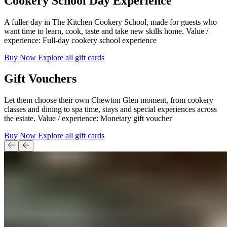
Cookery School Day Experience​​​​‌ ‍ ​‍​‍‌‍ ‌ ​‍‌‍‍‌‌‍‌ ‌‍‍‌‌‍ ‍​‍​‍​ ‍‍​‍​‍‌ ​ ‌‍​‌‌‍ ‍‌‍‍‌‌ ‌​‌ ‍‌​‍ ‍‌‍‍‌‌‍ ​‍​‍​‍ ​​‍​‍‌‍‍​‌ ​‍‌‍‌‌‌‍‌‍​‍​‍​ ‍‍​‍​‍‌‍‍​‌ ‌​‌ ‌​‌ ​​‌ ​ ​ ‍‍​‍ ​‍ ‌‍ ​​‍ ‌‌‍​‌‌‍ ‍‌‍‌​​‍ ‌‌ ​‍​‍ ‌‌‍‍​‌‍ ‌ ‌​‌‍‌‌‌‍ ​‌ ​ ​‍ ‌‌ ​ ‌ ‌​‌ ‌‌‌‍‌​‌‍‍‌‌‍ ​‍ ‍‌ ‌‍‌‍‌‌‌ ​‍‌‍​ ‌‍‌‌‌‍ ​​‍ ‍‌‍​‌‌ ​​‌ ​​​‍ ‌‍‍‌‌‍ ‍‌ ‌​‌‍‌‌‌‍ ‍‌ ‌​​‍ ‌‍‌‌‌‍‌​‌‍‍‌‌ ‌​​‍ ‌‍ ‌‌‍ ‌‍‌​‌‍‌‌​ ‌‌ ​​‌ ​‍‌‍‌‌‌ ​ ‌‍‌‌‌‍ ‍‌ ‌​‌‍​‌‌ ‌​‌‍‍‌‌‍ ‌‍ ‍​ ‍ ‌‍‍‌‌‍‌​​ ‌‌‍‍​‌‍ ‌ ‌​‌‍‌‌‌‍ ​‌​​ ‌‍ ​‌‍​‌‌ ​ ‌ ​ ‌​‍‌‌‍ ‍‌‍‌​‌‍‌‌‌ ‍​​‍ ‌​ ‍‌​ ​ ​ ‌‌​ ‌‌​ ​‍‌‍​‌​ ‌‍‌‍​ ​‍ ‌​ ​​​ ​‌‌‍‌​​ ‍‌​‍ ‌​ ‌​​ ‌‍​ ‌‌‌‍‌​​‍ ‌‌‍​‍​ ‌ ​ ​ ​ ‌‍​‍ ‌​ ‌‍​ ‍​​ ‌​‌‍​‍‌‍​ ​ ‌‌​ ​‍‌‍​‍​ ‌‍​ ​​​ ‌‌​ ‌‌​ ‍ ‌ ‌​‌ ‍‌‌ ​​‌‍‌‌​ ‌‌‍‍​‌‍ ‌ ‌​‌‍‌‌‌‍ ​‌​​ ‌‍ ​‌‍​‌‌ ​ ‌ ​ ‌​‍‌‌‍ ‍‌‍‌​‌‍‌‌‌ ‍​​ ‍ ‌ ​​‌‍​‌‌ ‌​‌‍‍​​ ‌‌ ​​‌‍​‌‌‍‌ ‌‍‌‌‌​​‍‌ ‌‌‌‍‍‌‌‍ ​‌‍‌​‌‍‌‌‌ ​‍​‍‌‌​ ‌‌‌​​‍‌‌ ‌‍‍ ‌‍‌‌‌ ‍‌​‍‌‌​ ​ ‌​‌​​‍‌‌​ ​ ‌​‌​​‍‌‌​ ​‍​ ​‍‌‍​‌​ ​‌​ ‌​​ ‍​‌‍​‍‌‍‌‌‌‍​‌​ ‌​‌‍​‌​ ‌‍​ ‌ ‌‍​ ​‍‌‌​ ​‍​ ​‍​‍‌‌​ ‌‌‌​‌​​‍ ‍‌‍‌‌‌‍ ‍‌ ‌​‌ ​‍‌‍‍‌‌‍‌‌‌ ​ ​‍‌‌​ ‌‌‌​​‍‌‌ ‌‍‍ ‌‍‌‌‌ ‍‌​‍‌‌​ ​ ‌​‌​​‍‌‌​ ​ ‌​‌​​‍‌‌​ ​‍​ ​‍‌‍‌​​ ‌​‌‍‌​​ ‌ ‌‍‌​‌‍​‌‌‍​‍‌‍‌‍​ ​‌​ ​‍​ ​ ‌‍​‌​‍‌‌​ ​‍​ ​‍​‍‌‌​ ‌‌‌​‌​​‍ ‍‌‍‍​‌‍‌‌‌‍​‌‌‍‌​‌‍‍‌‌‍ ‍‌‍‌ ​ ‌‍​‍‌‍​‌‌ ​ ‌‍‌‌‌‌‌‌‌ ​‍‌‍ ​​ ‌‌‍‍​‌ ‌​‌ ‌​‌ ​​‌ ​ ​‍‌‌​ ​ ‌​​‌​‍‌‌​ ​‍‌​‌‍​‍‌‌​ ​‍‌​‌‍‌‍ ​​‍ ‌‌‍​‌‌‍ ‍‌‍‌​​‍ ‌‌ ​‍​‍ ‌‌‍‍​‌‍ ‌ ‌​‌‍‌‌‌‍ ​‌ ​ ​‍ ‌‌ ​ ‌ ‌​‌ ‌‌‌‍‌​‌‍‍‌‌‍ ​‍ ‍‌ ‌‍‌‍‌‌‌ ​‍‌‍​ ‌‍‌‌‌‍ ​​‍ ‍‌‍​‌‌ ​​‌ ​​​‍‌‍‌‍‍‌‌‍‌​​ ‌‌‍‍​‌‍ ‌ ‌​‌‍‌‌‌‍ ​‌​​ ‌‍ ​‌‍​‌‌ ​ ‌ ​ ‌​‍‌‌‍ ‍‌‍‌​‌‍‌‌‌ ‍​​‍ ‌​ ‍‌​ ​ ​ ‌‌​ ‌‌​ ​‍‌‍​‌​ ‌‍‌‍​ ​‍ ‌​ ​​​ ​‌‌‍‌​​ ‍‌​‍ ‌​ ‌​​ ‌‍​ ‌‌‌‍‌​​‍ ‌‌‍​‍​ ‌ ​ ​ ​ ‌‍​‍ ‌​ ‌‍​ ‍​​ ‌​‌‍​‍‌‍​ ​ ‌‌​ ​‍‌‍​‍​ ‌‍​ ​​​ ‌‌​ ‌‌​‍‌‍‌ ‌​‌ ‍‌‌ ​​‌‍‌‌​ ‌‌‍‍​‌‍ ‌ ‌​‌‍‌‌‌‍ ​‌​​ ‌‍ ​‌‍​‌‌ ​ ‌ ​ ‌​‍‌‌‍ ‍‌‍‌​‌‍‌‌‌ ‍​​‍‌‍‌ ​​‌‍​‌‌ ‌​‌‍‍​​ ‌‌ ​​‌‍​‌‌‍‌ ‌‍‌‌‌​​‍‌ ‌‌‌‍‍‌‌‍ ​‌‍‌​‌‍‌‌‌ ​‍​‍‌‌​ ‌‌‌​​‍‌‌ ‌‍‍ ‌‍‌‌‌ ‍‌​‍‌‌​ ​ ‌​‌​​‍‌‌​ ​ ‌​‌​​‍‌‌​ ​‍​ ​‍‌‍​‌​ ​‌​ ‌​​ ‍​‌‍​‍‌‍‌‌‌‍​‌​ ‌​‌‍​‌​ ‌‍​ ‌ ‌‍​ ​‍‌‌​ ​‍​ ​‍​‍‌‌​ ‌‌‌​‌​​‍ ‍‌‍‌‌‌‍ ‍‌ ‌​‌ ​‍‌‍‍‌‌‍‌‌‌ ​ ​‍‌‌​ ‌‌‌​​‍‌‌ ‌‍‍ ‌‍‌‌‌ ‍‌​‍‌‌​ ​ ‌​‌​​‍‌‌​ ​ ‌​‌​​‍‌‌​ ​‍​ ​‍‌‍‌​​ ‌​‌‍‌​​ ‌ ‌‍‌​‌‍​‌‌‍​‍‌‍‌‍​ ​‌​ ​‍​ ​ ‌‍​‌​‍‌‌​ ​‍​ ​‍​‍‌‌​ ‌‌‌​‌​​‍ ‍‌‍‍​‌‍‌‌‌‍​‌‌‍‌​‌‍‍‌‌‍ ‍‌‍‌ ​‍‌‍‌ ​​‌‍‌‌‌ ​‍‌ ​ ‌ ​​‌‍‌‌‌‍​ ‌ ‌​‌‍‍‌‌ ‌‍‌‍‌‌​ ‌‌ ​​‌ ‌‌‌‍​‍‌‍ ​‌‍‍‌‌ ​ ‌‍‍​‌‍‌‌‌‍‌​​‍​‍‌ ‌
A fuller day in The Kitchen Cookery School, made for guests who
want time to learn, cook, taste and take new skills home. Value /
experience: Full-day cookery school experience​​​​‌ ‍ ​‍​‍‌‍ ‌ ​‍‌‍‍‌‌‍‌ ‌‍‍‌‌‍ ‍​‍​‍​ ‍‍​‍​‍‌ ​ ‌‍​‌‌‍ ‍‌‍‍‌‌ ‌​‌ ‍‌​‍ ‍‌‍‍‌‌‍ ​‍​‍​‍ ​​‍​‍‌‍‍​‌ ​‍‌‍‌‌‌‍‌‍​‍​‍​ ‍‍​‍​‍‌‍‍​‌ ‌​‌ ‌​‌ ​​‌ ​ ​ ‍‍​‍ ​‍ ‌‍ ​​‍ ‌‌‍​‌‌‍ ‍‌‍‌​​‍ ‌‌ ​‍​‍ ‌‌‍‍​‌‍ ‌ ‌​‌‍‌‌‌‍ ​‌ ​ ​‍ ‌‌ ​ ‌ ‌​‌ ‌‌‌‍‌​‌‍‍‌‌‍ ​‍ ‍‌ ‌‍‌‍‌‌‌ ​‍‌‍​ ‌‍‌‌‌‍ ​​‍ ‍‌‍​‌‌ ​​‌ ​​​‍ ‌‍‍‌‌‍ ‍‌ ‌​‌‍‌‌‌‍ ‍‌ ‌​​‍ ‌‍‌‌‌‍‌​‌‍‍‌‌ ‌​​‍ ‌‍ ‌‌‍ ‌‍‌​‌‍‌‌​ ‌‌ ​​‌ ​‍‌‍‌‌‌ ​ ‌‍‌‌‌‍ ‍‌ ‌​‌‍​‌‌ ‌​‌‍‍‌‌‍ ‌‍ ‍​ ‍ ‌‍‍‌‌‍‌​​ ‌‌‍‍​‌‍ ‌ ‌​‌‍‌‌‌‍ ​‌​​ ‌‍ ​‌‍​‌‌ ​ ‌ ​ ‌​‍‌‌‍ ‍‌‍‌​‌‍‌‌‌ ‍​​‍ ‌​ ‍‌​ ​ ​ ‌‌​ ‌‌​ ​‍‌‍​‌​ ‌‍‌‍​ ​‍ ‌​ ​​​ ​‌‌‍‌​​ ‍‌​‍ ‌​ ‌​​ ‌‍​ ‌‌‌‍‌​​‍ ‌‌‍​‍​ ‌ ​ ​ ​ ‌‍​‍ ‌​ ‌‍​ ‍​​ ‌​‌‍​‍‌‍​ ​ ‌‌​ ​‍‌‍​‍​ ‌‍​ ​​​ ‌‌​ ‌‌​ ‍ ‌ ‌​‌ ‍‌‌ ​​‌‍‌‌​ ‌‌‍‍​‌‍ ‌ ‌​‌‍‌‌‌‍ ​‌​​ ‌‍ ​‌‍​‌‌ ​ ‌ ​ ‌​‍‌‌‍ ‍‌‍‌​‌‍‌‌‌ ‍​​ ‍ ‌ ​​‌‍​‌‌ ‌​‌‍‍​​ ‌‌ ​​‌‍​‌‌‍‌ ‌‍‌‌‌​​‍‌ ‌‌‌‍‍‌‌‍ ​‌‍‌​‌‍‌‌‌ ​‍​‍‌‌​ ‌‌‌​​‍‌‌ ‌‍‍ ‌‍‌‌‌ ‍‌​‍‌‌​ ​ ‌​‌​​‍‌‌​ ​ ‌​‌​​‍‌‌​ ​‍​ ​‍‌‍​‌​ ​‌​ ‌​​ ‍​‌‍​‍‌‍‌‌‌‍​‌​ ‌​‌‍​‌​ ‌‍​ ‌ ‌‍​ ​‍‌‌​ ​‍​ ​‍​‍‌‌​ ‌‌‌​‌​​‍ ‍‌‍‌‌‌‍ ‍‌ ‌​‌ ​‍‌‍‍‌‌‍‌‌‌ ​ ​‍‌‌​ ‌‌‌​​‍‌‌ ‌‍‍ ‌‍‌‌‌ ‍‌​‍‌‌​ ​ ‌​‌​​‍‌‌​ ​ ‌​‌​​‍‌‌​ ​‍​ ​‍‌‍‌​​ ‌​‌‍‌​​ ‌ ‌‍‌​‌‍​‌‌‍​‍‌‍‌‍​ ​‌​ ​‍​ ​ ‌‍​‌​‍‌‌​ ​‍​ ​‍​‍‌‌​ ‌‌‌​‌​​‍ ‍‌‍​‍‌‍ ‌‍‌​‌ ‍‌​ ‌‍​‍‌‍​‌‌ ​ ‌‍‌‌‌‌‌‌‌ ​‍‌‍ ​​ ‌‌‍‍​‌ ‌​‌ ‌​‌ ​​‌ ​ ​‍‌‌​ ​ ‌​​‌​‍‌‌​ ​‍‌​‌‍​‍‌‌​ ​‍‌​‌‍‌‍ ​​‍ ‌‌‍​‌‌‍ ‍‌‍‌​​‍ ‌‌ ​‍​‍ ‌‌‍‍​‌‍ ‌ ‌​‌‍‌‌‌‍ ​‌ ​ ​‍ ‌‌ ​ ‌ ‌​‌ ‌‌‌‍‌​‌‍‍‌‌‍ ​‍ ‍‌ ‌‍‌‍‌‌‌ ​‍‌‍​ ‌‍‌‌‌‍ ​​‍ ‍‌‍​‌‌ ​​‌ ​​​‍‌‍‌‍‍‌‌‍‌​​ ‌‌‍‍​‌‍ ‌ ‌​‌‍‌‌‌‍ ​‌​​ ‌‍ ​‌‍​‌‌ ​ ‌ ​ ‌​‍‌‌‍ ‍‌‍‌​‌‍‌‌‌ ‍​​‍ ‌​ ‍‌​ ​ ​ ‌‌​ ‌‌​ ​‍‌‍​‌​ ‌‍‌‍​ ​‍ ‌​ ​​​ ​‌‌‍‌​​ ‍‌​‍ ‌​ ‌​​ ‌‍​ ‌‌‌‍‌​​‍ ‌‌‍​‍​ ‌ ​ ​ ​ ‌‍​‍ ‌​ ‌‍​ ‍​​ ‌​‌‍​‍‌‍​ ​ ‌‌​ ​‍‌‍​‍​ ‌‍​ ​​​ ‌‌​ ‌‌​‍‌‍‌ ‌​‌ ‍‌‌ ​​‌‍‌‌​ ‌‌‍‍​‌‍ ‌ ‌​‌‍‌‌‌‍ ​‌​​ ‌‍ ​‌‍​‌‌ ​ ‌ ​ ‌​‍‌‌‍ ‍‌‍‌​‌‍‌‌‌ ‍​​‍‌‍‌ ​​‌‍​‌‌ ‌​‌‍‍​​ ‌‌ ​​‌‍​‌‌‍‌ ‌‍‌‌‌​​‍‌ ‌‌‌‍‍‌‌‍ ​‌‍‌​‌‍‌‌‌ ​‍​‍‌‌​ ‌‌‌​​‍‌‌ ‌‍‍ ‌‍‌‌‌ ‍‌​‍‌‌​ ​ ‌​‌​​‍‌‌​ ​ ‌​‌​​‍‌‌​ ​‍​ ​‍‌‍​‌​ ​‌​ ‌​​ ‍​‌‍​‍‌‍‌‌‌‍​‌​ ‌​‌‍​‌​ ‌‍​ ‌ ‌‍​ ​‍‌‌​ ​‍​ ​‍​‍‌‌​ ‌‌‌​‌​​‍ ‍‌‍‌‌‌‍ ‍‌ ‌​‌ ​‍‌‍‍‌‌‍‌‌‌ ​ ​‍‌‌​ ‌‌‌​​‍‌‌ ‌‍‍ ‌‍‌‌‌ ‍‌​‍‌‌​ ​ ‌​‌​​‍‌‌​ ​ ‌​‌​​‍‌‌​ ​‍​ ​‍‌‍‌​​ ‌​‌‍‌​​ ‌ ‌‍‌​‌‍​‌‌‍​‍‌‍‌‍​ ​‌​ ​‍​ ​ ‌‍​‌​‍‌‌​ ​‍​ ​‍​‍‌‌​ ‌‌‌​‌​​‍ ‍‌‍​‍‌‍ ‌‍‌​‌ ‍‌​‍‌‍‌ ​​‌‍‌‌‌ ​‍‌ ​ ‌ ​​‌‍‌‌‌‍​ ‌ ‌​‌‍‍‌‌ ‌‍‌‍‌‌​ ‌‌ ​​‌ ‌‌‌‍​‍‌‍ ​‌‍‍‌‌ ​ ‌‍‍​‌‍‌‌‌‍‌​​‍​‍‌ ‌
Buy Now ​​​​‌ ‍ ​‍​‍‌‍ ‌ ​‍‌‍‍‌‌‍‌ ‌‍‍‌‌‍ ‍​‍​‍​ ‍‍​‍​‍‌ ​ ‌‍​‌‌‍ ‍‌‍‍‌‌ ‌​‌ ‍‌​‍ ‍‌‍‍‌‌‍ ​‍​‍​‍ ​​‍​‍‌‍‍​‌ ​‍‌‍‌‌‌‍‌‍​‍​‍​ ‍‍​‍​‍‌‍‍​‌ ‌​‌ ‌​‌ ​​‌ ​ ​ ‍‍​‍ ​‍ ‌‍ ​​‍ ‌‌‍​‌‌‍ ‍‌‍‌​​‍ ‌‌ ​‍​‍ ‌‌‍‍​‌‍ ‌ ‌​‌‍‌‌‌‍ ​‌ ​ ​‍ ‌‌ ​ ‌ ‌​‌ ‌‌‌‍‌​‌‍‍‌‌‍ ​‍ ‍‌ ‌‍‌‍‌‌‌ ​‍‌‍​ ‌‍‌‌‌‍ ​​‍ ‍‌‍​‌‌ ​​‌ ​​​‍ ‌‍‍‌‌‍ ‍‌ ‌​‌‍‌‌‌‍ ‍‌ ‌​​‍ ‌‍‌‌‌‍‌​‌‍‍‌‌ ‌​​‍ ‌‍ ‌‌‍ ‌‍‌​‌‍‌‌​ ‌‌ ​​‌ ​‍‌‍‌‌‌ ​ ‌‍‌‌‌‍ ‍‌ ‌​‌‍​‌‌ ‌​‌‍‍‌‌‍ ‌‍ ‍​ ‍ ‌‍‍‌‌‍‌​​ ‌‌‍‍​‌‍ ‌ ‌​‌‍‌‌‌‍ ​‌​​ ‌‍ ​‌‍​‌‌ ​ ‌ ​ ‌​‍‌‌‍ ‍‌‍‌​‌‍‌‌‌ ‍​​‍ ‌​ ‍‌​ ​ ​ ‌‌​ ‌‌​ ​‍‌‍​‌​ ‌‍‌‍​ ​‍ ‌​ ​​​ ​‌‌‍‌​​ ‍‌​‍ ‌​ ‌​​ ‌‍​ ‌‌‌‍‌​​‍ ‌‌‍​‍​ ‌ ​ ​ ​ ‌‍​‍ ‌​ ‌‍​ ‍​​ ‌​‌‍​‍‌‍​ ​ ‌‌​ ​‍‌‍​‍​ ‌‍​ ​​​ ‌‌​ ‌‌​ ‍ ‌ ‌​‌ ‍‌‌ ​​‌‍‌‌​ ‌‌‍‍​‌‍ ‌ ‌​‌‍‌‌‌‍ ​‌​​ ‌‍ ​‌‍​‌‌ ​ ‌ ​ ‌​‍‌‌‍ ‍‌‍‌​‌‍‌‌‌ ‍​​ ‍ ‌ ​​‌‍​‌‌ ‌​‌‍‍​​ ‌‌ ​​‌‍​‌‌‍‌ ‌‍‌‌‌​​‍‌ ‌‌‌‍‍‌‌‍ ​‌‍‌​‌‍‌‌‌ ​‍​‍‌‌​ ‌‌‌​​‍‌‌ ‌‍‍ ‌‍‌‌‌ ‍‌​‍‌‌​ ​ ‌​‌​​‍‌‌​ ​ ‌​‌​​‍‌‌​ ​‍​ ​‍‌‍​‌​ ​‌​ ‌​​ ‍​‌‍​‍‌‍‌‌‌‍​‌​ ‌​‌‍​‌​ ‌‍​ ‌ ‌‍​ ​‍‌‌​ ​‍​ ​‍​‍‌‌​ ‌‌‌​‌​​‍ ‍‌‍‌‌‌‍ ‍‌ ‌​‌ ​‍‌‍‍‌‌‍‌‌‌ ​ ​‍‌‌​ ‌‌‌​​‍‌‌ ‌‍‍ ‌‍‌‌‌ ‍‌​‍‌‌​ ​ ‌​‌​​‍‌‌​ ​ ‌​‌​​‍‌‌​ ​‍​ ​‍‌‍‌​​ ‌​‌‍‌​​ ‌ ‌‍‌​‌‍​‌‌‍​‍‌‍‌‍​ ​‌​ ​‍​ ​ ‌‍​‌​‍‌‌​ ​‍​ ​‍​‍‌‌​ ‌‌‌​‌​​‍ ‍‌ ​​‌ ​‍‌‍‍‌‌‍ ‌‌‍​‌‌ ​‍‌ ‍‌‌​​ ‌ ‌​‌‍​‌​‍ ‍‌‍ ​‌‍​‌‌‍​‍‌‍‌‌‌‍ ​​ ‌‍​‍‌‍​‌‌ ​ ‌‍‌‌‌‌‌‌‌ ​‍‌‍ ​​ ‌‌‍‍​‌ ‌​‌ ‌​‌ ​​‌ ​ ​‍‌‌​ ​ ‌​​‌​‍‌‌​ ​‍‌​‌‍​‍‌‌​ ​‍‌​‌‍‌‍ ​​‍ ‌‌‍​‌‌‍ ‍‌‍‌​​‍ ‌‌ ​‍​‍ ‌‌‍‍​‌‍ ‌ ‌​‌‍‌‌‌‍ ​‌ ​ ​‍ ‌‌ ​ ‌ ‌​‌ ‌‌‌‍‌​‌‍‍‌‌‍ ​‍ ‍‌ ‌‍‌‍‌‌‌ ​‍‌‍​ ‌‍‌‌‌‍ ​​‍ ‍‌‍​‌‌ ​​‌ ​​​‍‌‍‌‍‍‌‌‍‌​​ ‌‌‍‍​‌‍ ‌ ‌​‌‍‌‌‌‍ ​‌​​ ‌‍ ​‌‍​‌‌ ​ ‌ ​ ‌​‍‌‌‍ ‍‌‍‌​‌‍‌‌‌ ‍​​‍ ‌​ ‍‌​ ​ ​ ‌‌​ ‌‌​ ​‍‌‍​‌​ ‌‍‌‍​ ​‍ ‌​ ​​​ ​‌‌‍‌​​ ‍‌​‍ ‌​ ‌​​ ‌‍​ ‌‌‌‍‌​​‍ ‌‌‍​‍​ ‌ ​ ​ ​ ‌‍​‍ ‌​ ‌‍​ ‍​​ ‌​‌‍​‍‌‍​ ​ ‌‌​ ​‍‌‍​‍​ ‌‍​ ​​​ ‌‌​ ‌‌​‍‌‍‌ ‌​‌ ‍‌‌ ​​‌‍‌‌​ ‌‌‍‍​‌‍ ‌ ‌​‌‍‌‌‌‍ ​‌​​ ‌‍ ​‌‍​‌‌ ​ ‌ ​ ‌​‍‌‌‍ ‍‌‍‌​‌‍‌‌‌ ‍​​‍‌‍‌ ​​‌‍​‌‌ ‌​‌‍‍​​ ‌‌ ​​‌‍​‌‌‍‌ ‌‍‌‌‌​​‍‌ ‌‌‌‍‍‌‌‍ ​‌‍‌​‌‍‌‌‌ ​‍​‍‌‌​ ‌‌‌​​‍‌‌ ‌‍‍ ‌‍‌‌‌ ‍‌​‍‌‌​ ​ ‌​‌​​‍‌‌​ ​ ‌​‌​​‍‌‌​ ​‍​ ​‍‌‍​‌​ ​‌​ ‌​​ ‍​‌‍​‍‌‍‌‌‌‍​‌​ ‌​‌‍​‌​ ‌‍​ ‌ ‌‍​ ​‍‌‌​ ​‍​ ​‍​‍‌‌​ ‌‌‌​‌​​‍ ‍‌‍‌‌‌‍ ‍‌ ‌​‌ ​‍‌‍‍‌‌‍‌‌‌ ​ ​‍‌‌​ ‌‌‌​​‍‌‌ ‌‍‍ ‌‍‌‌‌ ‍‌​‍‌‌​ ​ ‌​‌​​‍‌‌​ ​ ‌​‌​​‍‌‌​ ​‍​ ​‍‌‍‌​​ ‌​‌‍‌​​ ‌ ‌‍‌​‌‍​‌‌‍​‍‌‍‌‍​ ​‌​ ​‍​ ​ ‌‍​‌​‍‌‌​ ​‍​ ​‍​‍‌‌​ ‌‌‌​‌​​‍ ‍‌ ​​‌ ​‍‌‍‍‌‌‍ ‌‌‍​‌‌ ​‍‌ ‍‌‌​​ ‌ ‌​‌‍​‌​‍ ‍‌‍ ​‌‍​‌‌‍​‍‌‍‌‌‌‍ ​​‍‌‍‌ ​​‌‍‌‌‌ ​‍‌ ​ ‌ ​​‌‍‌‌‌‍​ ‌ ‌​‌‍‍‌‌ ‌‍‌‍‌‌​ ‌‌ ​​‌ ‌‌‌‍​‍‌‍ ​‌‍‍‌‌ ​ ‌‍‍​‌‍‌‌‌‍‌​​‍​‍‌ ‌
Explore all gift cards​​​​‌ ‍ ​‍​‍‌‍ ‌ ​‍‌‍‍‌‌‍‌ ‌‍‍‌‌‍ ‍​‍​‍​ ‍‍​‍​‍‌ ​ ‌‍​‌‌‍ ‍‌‍‍‌‌ ‌​‌ ‍‌​‍ ‍‌‍‍‌‌‍ ​‍​‍​‍ ​​‍​‍‌‍‍​‌ ​‍‌‍‌‌‌‍‌‍​‍​‍​ ‍‍​‍​‍‌‍‍​‌ ‌​‌ ‌​‌ ​​‌ ​ ​ ‍‍​‍ ​‍ ‌‍ ​​‍ ‌‌‍​‌‌‍ ‍‌‍‌​​‍ ‌‌ ​‍​‍ ‌‌‍‍​‌‍ ‌ ‌​‌‍‌‌‌‍ ​‌ ​ ​‍ ‌‌ ​ ‌ ‌​‌ ‌‌‌‍‌​‌‍‍‌‌‍ ​‍ ‍‌ ‌‍‌‍‌‌‌ ​‍‌‍​ ‌‍‌‌‌‍ ​​‍ ‍‌‍​‌‌ ​​‌ ​​​‍ ‌‍‍‌‌‍ ‍‌ ‌​‌‍‌‌‌‍ ‍‌ ‌​​‍ ‌‍‌‌‌‍‌​‌‍‍‌‌ ‌​​‍ ‌‍ ‌‌‍ ‌‍‌​‌‍‌‌​ ‌‌ ​​‌ ​‍‌‍‌‌‌ ​ ‌‍‌‌‌‍ ‍‌ ‌​‌‍​‌‌ ‌​‌‍‍‌‌‍ ‌‍ ‍​ ‍ ‌‍‍‌‌‍‌​​ ‌‌‍‍​‌‍ ‌ ‌​‌‍‌‌‌‍ ​‌​​ ‌‍ ​‌‍​‌‌ ​ ‌ ​ ‌​‍‌‌‍ ‍‌‍‌​‌‍‌‌‌ ‍​​‍ ‌​ ‍‌​ ​ ​ ‌‌​ ‌‌​ ​‍‌‍​‌​ ‌‍‌‍​ ​‍ ‌​ ​​​ ​‌‌‍‌​​ ‍‌​‍ ‌​ ‌​​ ‌‍​ ‌‌‌‍‌​​‍ ‌‌‍​‍​ ‌ ​ ​ ​ ‌‍​‍ ‌​ ‌‍​ ‍​​ ‌​‌‍​‍‌‍​ ​ ‌‌​ ​‍‌‍​‍​ ‌‍​ ​​​ ‌‌​ ‌‌​ ‍ ‌ ‌​‌ ‍‌‌ ​​‌‍‌‌​ ‌‌‍‍​‌‍ ‌ ‌​‌‍‌‌‌‍ ​‌​​ ‌‍ ​‌‍​‌‌ ​ ‌ ​ ‌​‍‌‌‍ ‍‌‍‌​‌‍‌‌‌ ‍​​ ‍ ‌ ​​‌‍​‌‌ ‌​‌‍‍​​ ‌‌ ​​‌‍​‌‌‍‌ ‌‍‌‌‌​​‍‌ ‌‌‌‍‍‌‌‍ ​‌‍‌​‌‍‌‌‌ ​‍​‍‌‌​ ‌‌‌​​‍‌‌ ‌‍‍ ‌‍‌‌‌ ‍‌​‍‌‌​ ​ ‌​‌​​‍‌‌​ ​ ‌​‌​​‍‌‌​ ​‍​ ​‍‌‍​‌​ ​‌​ ‌​​ ‍​‌‍​‍‌‍‌‌‌‍​‌​ ‌​‌‍​‌​ ‌‍​ ‌ ‌‍​ ​‍‌‌​ ​‍​ ​‍​‍‌‌​ ‌‌‌​‌​​‍ ‍‌‍‌‌‌‍ ‍‌ ‌​‌ ​‍‌‍‍‌‌‍‌‌‌ ​ ​‍‌‌​ ‌‌‌​​‍‌‌ ‌‍‍ ‌‍‌‌‌ ‍‌​‍‌‌​ ​ ‌​‌​​‍‌‌​ ​ ‌​‌​​‍‌‌​ ​‍​ ​‍‌‍‌​​ ‌​‌‍‌​​ ‌ ‌‍‌​‌‍​‌‌‍​‍‌‍‌‍​ ​‌​ ​‍​ ​ ‌‍​‌​‍‌‌​ ​‍​ ​‍​‍‌‌​ ‌‌‌​‌​​‍ ‍‌ ​ ‌‍‌‌‌‍​ ‌‍ ‌‍ ‍‌‍‌​‌‍​‌‌ ​‍‌ ‍‌‌​​ ‌ ‌​‌‍​‌​‍ ‍‌‍ ​‌‍​‌‌‍​‍‌‍‌‌‌‍ ​​ ‌‍​‍‌‍​‌‌ ​ ‌‍‌‌‌‌‌‌‌ ​‍‌‍ ​​ ‌‌‍‍​‌ ‌​‌ ‌​‌ ​​‌ ​ ​‍‌‌​ ​ ‌​​‌​‍‌‌​ ​‍‌​‌‍​‍‌‌​ ​‍‌​‌‍‌‍ ​​‍ ‌‌‍​‌‌‍ ‍‌‍‌​​‍ ‌‌ ​‍​‍ ‌‌‍‍​‌‍ ‌ ‌​‌‍‌‌‌‍ ​‌ ​ ​‍ ‌‌ ​ ‌ ‌​‌ ‌‌‌‍‌​‌‍‍‌‌‍ ​‍ ‍‌ ‌‍‌‍‌‌‌ ​‍‌‍​ ‌‍‌‌‌‍ ​​‍ ‍‌‍​‌‌ ​​‌ ​​​‍‌‍‌‍‍‌‌‍‌​​ ‌‌‍‍​‌‍ ‌ ‌​‌‍‌‌‌‍ ​‌​​ ‌‍ ​‌‍​‌‌ ​ ‌ ​ ‌​‍‌‌‍ ‍‌‍‌​‌‍‌‌‌ ‍​​‍ ‌​ ‍‌​ ​ ​ ‌‌​ ‌‌​ ​‍‌‍​‌​ ‌‍‌‍​ ​‍ ‌​ ​​​ ​‌‌‍‌​​ ‍‌​‍ ‌​ ‌​​ ‌‍​ ‌‌‌‍‌​​‍ ‌‌‍​‍​ ‌ ​ ​ ​ ‌‍​‍ ‌​ ‌‍​ ‍​​ ‌​‌‍​‍‌‍​ ​ ‌‌​ ​‍‌‍​‍​ ‌‍​ ​​​ ‌‌​ ‌‌​‍‌‍‌ ‌​‌ ‍‌‌ ​​‌‍‌‌​ ‌‌‍‍​‌‍ ‌ ‌​‌‍‌‌‌‍ ​‌​​ ‌‍ ​‌‍​‌‌ ​ ‌ ​ ‌​‍‌‌‍ ‍‌‍‌​‌‍‌‌‌ ‍​​‍‌‍‌ ​​‌‍​‌‌ ‌​‌‍‍​​ ‌‌ ​​‌‍​‌‌‍‌ ‌‍‌‌‌​​‍‌ ‌‌‌‍‍‌‌‍ ​‌‍‌​‌‍‌‌‌ ​‍​‍‌‌​ ‌‌‌​​‍‌‌ ‌‍‍ ‌‍‌‌‌ ‍‌​‍‌‌​ ​ ‌​‌​​‍‌‌​ ​ ‌​‌​​‍‌‌​ ​‍​ ​‍‌‍​‌​ ​‌​ ‌​​ ‍​‌‍​‍‌‍‌‌‌‍​‌​ ‌​‌‍​‌​ ‌‍​ ‌ ‌‍​ ​‍‌‌​ ​‍​ ​‍​‍‌‌​ ‌‌‌​‌​​‍ ‍‌‍‌‌‌‍ ‍‌ ‌​‌ ​‍‌‍‍‌‌‍‌‌‌ ​ ​‍‌‌​ ‌‌‌​​‍‌‌ ‌‍‍ ‌‍‌‌‌ ‍‌​‍‌‌​ ​ ‌​‌​​‍‌‌​ ​ ‌​‌​​‍‌‌​ ​‍​ ​‍‌‍‌​​ ‌​‌‍‌​​ ‌ ‌‍‌​‌‍​‌‌‍​‍‌‍‌‍​ ​‌​ ​‍​ ​ ‌‍​‌​‍‌‌​ ​‍​ ​‍​‍‌‌​ ‌‌‌​‌​​‍ ‍‌ ​ ‌‍‌‌‌‍​ ‌‍ ‌‍ ‍‌‍‌​‌‍​‌‌ ​‍‌ ‍‌‌​​ ‌ ‌​‌‍​‌​‍ ‍‌‍ ​‌‍​‌‌‍​‍‌‍‌‌‌‍ ​​‍‌‍‌ ​​‌‍‌‌‌ ​‍‌ ​ ‌ ​​‌‍‌‌‌‍​ ‌ ‌​‌‍‍‌‌ ‌‍‌‍‌‌​ ‌‌ ​​‌ ‌‌‌‍​‍‌‍ ​‌‍‍‌‌ ​ ‌‍‍​‌‍‌‌‌‍‌​​‍​‍‌ ‌
Gift Vouchers​​​​‌ ‍ ​‍​‍‌‍ ‌ ​‍‌‍‍‌‌‍‌ ‌‍‍‌‌‍ ‍​‍​‍​ ‍‍​‍​‍‌ ​ ‌‍​‌‌‍ ‍‌‍‍‌‌ ‌​‌ ‍‌​‍ ‍‌‍‍‌‌‍ ​‍​‍​‍ ​​‍​‍‌‍‍​‌ ​‍‌‍‌‌‌‍‌‍​‍​‍​ ‍‍​‍​‍‌‍‍​‌ ‌​‌ ‌​‌ ​​‌ ​ ​ ‍‍​‍ ​‍ ‌‍ ​​‍ ‌‌‍​‌‌‍ ‍‌‍‌​​‍ ‌‌ ​‍​‍ ‌‌‍‍​‌‍ ‌ ‌​‌‍‌‌‌‍ ​‌ ​ ​‍ ‌‌ ​ ‌ ‌​‌ ‌‌‌‍‌​‌‍‍‌‌‍ ​‍ ‍‌ ‌‍‌‍‌‌‌ ​‍‌‍​ ‌‍‌‌‌‍ ​​‍ ‍‌‍​‌‌ ​​‌ ​​​‍ ‌‍‍‌‌‍ ‍‌ ‌​‌‍‌‌‌‍ ‍‌ ‌​​‍ ‌‍‌‌‌‍‌​‌‍‍‌‌ ‌​​‍ ‌‍ ‌‌‍ ‌‍‌​‌‍‌‌​ ‌‌ ​​‌ ​‍‌‍‌‌‌ ​ ‌‍‌‌‌‍ ‍‌ ‌​‌‍​‌‌ ‌​‌‍‍‌‌‍ ‌‍ ‍​ ‍ ‌‍‍‌‌‍‌​​ ‌‌‍‍​‌‍ ‌ ‌​‌‍‌‌‌‍ ​‌​​ ‌‍ ​‌‍​‌‌ ​ ‌ ​ ‌​‍‌‌‍ ‍‌‍‌​‌‍‌‌‌ ‍​​‍ ‌​ ‍‌​ ​ ​ ‌‌​ ‌‌​ ​‍‌‍​‌​ ‌‍‌‍​ ​‍ ‌​ ​​​ ​‌‌‍‌​​ ‍‌​‍ ‌​ ‌​​ ‌‍​ ‌‌‌‍‌​​‍ ‌‌‍​‍​ ‌ ​ ​ ​ ‌‍​‍ ‌​ ‌‍​ ‍​​ ‌​‌‍​‍‌‍​ ​ ‌‌​ ​‍‌‍​‍​ ‌‍​ ​​​ ‌‌​ ‌‌​ ‍ ‌ ‌​‌ ‍‌‌ ​​‌‍‌‌​ ‌‌‍‍​‌‍ ‌ ‌​‌‍‌‌‌‍ ​‌​​ ‌‍ ​‌‍​‌‌ ​ ‌ ​ ‌​‍‌‌‍ ‍‌‍‌​‌‍‌‌‌ ‍​​ ‍ ‌ ​​‌‍​‌‌ ‌​‌‍‍​​ ‌‌ ​​‌‍​‌‌‍‌ ‌‍‌‌‌​​‍‌ ‌‌‌‍‍‌‌‍ ​‌‍‌​‌‍‌‌‌ ​‍​‍‌‌​ ‌‌‌​​‍‌‌ ‌‍‍ ‌‍‌‌‌ ‍‌​‍‌‌​ ​ ‌​‌​​‍‌‌​ ​ ‌​‌​​‍‌‌​ ​‍​ ​‍‌‍​‌​ ​‌​ ‌​​ ‍​‌‍​‍‌‍‌‌‌‍​‌​ ‌​‌‍​‌​ ‌‍​ ‌ ‌‍​ ​‍‌‌​ ​‍​ ​‍​‍‌‌​ ‌‌‌​‌​​‍ ‍‌‍‌‌‌‍ ‍‌ ‌​‌ ​‍‌‍‍‌‌‍‌‌‌ ​ ​‍‌‌​ ‌‌‌​​‍‌‌ ‌‍‍ ‌‍‌‌‌ ‍‌​‍‌‌​ ​ ‌​‌​​‍‌‌​ ​ ‌​‌​​‍‌‌​ ​‍​ ​‍‌‍​‌​ ‌​‌‍‌‍​ ​​​ ‌‍​ ​​​ ​ ​ ‌​‌‍​ ​ ‍​‌‍‌​​ ​ ​‍‌‌​ ​‍​ ​‍​‍‌‌​ ‌‌‌​‌​​‍ ‍‌‍‍​‌‍‌‌‌‍​‌‌‍‌​‌‍‍‌‌‍ ‍‌‍‌ ​ ‌‍​‍‌‍​‌‌ ​ ‌‍‌‌‌‌‌‌‌ ​‍‌‍ ​​ ‌‌‍‍​‌ ‌​‌ ‌​‌ ​​‌ ​ ​‍‌‌​ ​ ‌​​‌​‍‌‌​ ​‍‌​‌‍​‍‌‌​ ​‍‌​‌‍‌‍ ​​‍ ‌‌‍​‌‌‍ ‍‌‍‌​​‍ ‌‌ ​‍​‍ ‌‌‍‍​‌‍ ‌ ‌​‌‍‌‌‌‍ ​‌ ​ ​‍ ‌‌ ​ ‌ ‌​‌ ‌‌‌‍‌​‌‍‍‌‌‍ ​‍ ‍‌ ‌‍‌‍‌‌‌ ​‍‌‍​ ‌‍‌‌‌‍ ​​‍ ‍‌‍​‌‌ ​​‌ ​​​‍‌‍‌‍‍‌‌‍‌​​ ‌‌‍‍​‌‍ ‌ ‌​‌‍‌‌‌‍ ​‌​​ ‌‍ ​‌‍​‌‌ ​ ‌ ​ ‌​‍‌‌‍ ‍‌‍‌​‌‍‌‌‌ ‍​​‍ ‌​ ‍‌​ ​ ​ ‌‌​ ‌‌​ ​‍‌‍​‌​ ‌‍‌‍​ ​‍ ‌​ ​​​ ​‌‌‍‌​​ ‍‌​‍ ‌​ ‌​​ ‌‍​ ‌‌‌‍‌​​‍ ‌‌‍​‍​ ‌ ​ ​ ​ ‌‍​‍ ‌​ ‌‍​ ‍​​ ‌​‌‍​‍‌‍​ ​ ‌‌​ ​‍‌‍​‍​ ‌‍​ ​​​ ‌‌​ ‌‌​‍‌‍‌ ‌​‌ ‍‌‌ ​​‌‍‌‌​ ‌‌‍‍​‌‍ ‌ ‌​‌‍‌‌‌‍ ​‌​​ ‌‍ ​‌‍​‌‌ ​ ‌ ​ ‌​‍‌‌‍ ‍‌‍‌​‌‍‌‌‌ ‍​​‍‌‍‌ ​​‌‍​‌‌ ‌​‌‍‍​​ ‌‌ ​​‌‍​‌‌‍‌ ‌‍‌‌‌​​‍‌ ‌‌‌‍‍‌‌‍ ​‌‍‌​‌‍‌‌‌ ​‍​‍‌‌​ ‌‌‌​​‍‌‌ ‌‍‍ ‌‍‌‌‌ ‍‌​‍‌‌​ ​ ‌​‌​​‍‌‌​ ​ ‌​‌​​‍‌‌​ ​‍​ ​‍‌‍​‌​ ​‌​ ‌​​ ‍​‌‍​‍‌‍‌‌‌‍​‌​ ‌​‌‍​‌​ ‌‍​ ‌ ‌‍​ ​‍‌‌​ ​‍​ ​‍​‍‌‌​ ‌‌‌​‌​​‍ ‍‌‍‌‌‌‍ ‍‌ ‌​‌ ​‍‌‍‍‌‌‍‌‌‌ ​ ​‍‌‌​ ‌‌‌​​‍‌‌ ‌‍‍ ‌‍‌‌‌ ‍‌​‍‌‌​ ​ ‌​‌​​‍‌‌​ ​ ‌​‌​​‍‌‌​ ​‍​ ​‍‌‍​‌​ ‌​‌‍‌‍​ ​​​ ‌‍​ ​​​ ​ ​ ‌​‌‍​ ​ ‍​‌‍‌​​ ​ ​‍‌‌​ ​‍​ ​‍​‍‌‌​ ‌‌‌​‌​​‍ ‍‌‍‍​‌‍‌‌‌‍​‌‌‍‌​‌‍‍‌‌‍ ‍‌‍‌ ​‍‌‍‌ ​​‌‍‌‌‌ ​‍‌ ​ ‌ ​​‌‍‌‌‌‍​ ‌ ‌​‌‍‍‌‌ ‌‍‌‍‌‌​ ‌‌ ​​‌ ‌‌‌‍​‍‌‍ ​‌‍‍‌‌ ​ ‌‍‍​‌‍‌‌‌‍‌​​‍​‍‌ ‌
Let them choose their own Chewton Glen moment, from cookery
classes and dining to spa time, stays and special experiences across
the estate. Value / experience: Monetary gift voucher​​​​‌ ‍ ​‍​‍‌‍ ‌ ​‍‌‍‍‌‌‍‌ ‌‍‍‌‌‍ ‍​‍​‍​ ‍‍​‍​‍‌ ​ ‌‍​‌‌‍ ‍‌‍‍‌‌ ‌​‌ ‍‌​‍ ‍‌‍‍‌‌‍ ​‍​‍​‍ ​​‍​‍‌‍‍​‌ ​‍‌‍‌‌‌‍‌‍​‍​‍​ ‍‍​‍​‍‌‍‍​‌ ‌​‌ ‌​‌ ​​‌ ​ ​ ‍‍​‍ ​‍ ‌‍ ​​‍ ‌‌‍​‌‌‍ ‍‌‍‌​​‍ ‌‌ ​‍​‍ ‌‌‍‍​‌‍ ‌ ‌​‌‍‌‌‌‍ ​‌ ​ ​‍ ‌‌ ​ ‌ ‌​‌ ‌‌‌‍‌​‌‍‍‌‌‍ ​‍ ‍‌ ‌‍‌‍‌‌‌ ​‍‌‍​ ‌‍‌‌‌‍ ​​‍ ‍‌‍​‌‌ ​​‌ ​​​‍ ‌‍‍‌‌‍ ‍‌ ‌​‌‍‌‌‌‍ ‍‌ ‌​​‍ ‌‍‌‌‌‍‌​‌‍‍‌‌ ‌​​‍ ‌‍ ‌‌‍ ‌‍‌​‌‍‌‌​ ‌‌ ​​‌ ​‍‌‍‌‌‌ ​ ‌‍‌‌‌‍ ‍‌ ‌​‌‍​‌‌ ‌​‌‍‍‌‌‍ ‌‍ ‍​ ‍ ‌‍‍‌‌‍‌​​ ‌‌‍‍​‌‍ ‌ ‌​‌‍‌‌‌‍ ​‌​​ ‌‍ ​‌‍​‌‌ ​ ‌ ​ ‌​‍‌‌‍ ‍‌‍‌​‌‍‌‌‌ ‍​​‍ ‌​ ‍‌​ ​ ​ ‌‌​ ‌‌​ ​‍‌‍​‌​ ‌‍‌‍​ ​‍ ‌​ ​​​ ​‌‌‍‌​​ ‍‌​‍ ‌​ ‌​​ ‌‍​ ‌‌‌‍‌​​‍ ‌‌‍​‍​ ‌ ​ ​ ​ ‌‍​‍ ‌​ ‌‍​ ‍​​ ‌​‌‍​‍‌‍​ ​ ‌‌​ ​‍‌‍​‍​ ‌‍​ ​​​ ‌‌​ ‌‌​ ‍ ‌ ‌​‌ ‍‌‌ ​​‌‍‌‌​ ‌‌‍‍​‌‍ ‌ ‌​‌‍‌‌‌‍ ​‌​​ ‌‍ ​‌‍​‌‌ ​ ‌ ​ ‌​‍‌‌‍ ‍‌‍‌​‌‍‌‌‌ ‍​​ ‍ ‌ ​​‌‍​‌‌ ‌​‌‍‍​​ ‌‌ ​​‌‍​‌‌‍‌ ‌‍‌‌‌​​‍‌ ‌‌‌‍‍‌‌‍ ​‌‍‌​‌‍‌‌‌ ​‍​‍‌‌​ ‌‌‌​​‍‌‌ ‌‍‍ ‌‍‌‌‌ ‍‌​‍‌‌​ ​ ‌​‌​​‍‌‌​ ​ ‌​‌​​‍‌‌​ ​‍​ ​‍‌‍​‌​ ​‌​ ‌​​ ‍​‌‍​‍‌‍‌‌‌‍​‌​ ‌​‌‍​‌​ ‌‍​ ‌ ‌‍​ ​‍‌‌​ ​‍​ ​‍​‍‌‌​ ‌‌‌​‌​​‍ ‍‌‍‌‌‌‍ ‍‌ ‌​‌ ​‍‌‍‍‌‌‍‌‌‌ ​ ​‍‌‌​ ‌‌‌​​‍‌‌ ‌‍‍ ‌‍‌‌‌ ‍‌​‍‌‌​ ​ ‌​‌​​‍‌‌​ ​ ‌​‌​​‍‌‌​ ​‍​ ​‍‌‍​‌​ ‌​‌‍‌‍​ ​​​ ‌‍​ ​​​ ​ ​ ‌​‌‍​ ​ ‍​‌‍‌​​ ​ ​‍‌‌​ ​‍​ ​‍​‍‌‌​ ‌‌‌​‌​​‍ ‍‌‍​‍‌‍ ‌‍‌​‌ ‍‌​ ‌‍​‍‌‍​‌‌ ​ ‌‍‌‌‌‌‌‌‌ ​‍‌‍ ​​ ‌‌‍‍​‌ ‌​‌ ‌​‌ ​​‌ ​ ​‍‌‌​ ​ ‌​​‌​‍‌‌​ ​‍‌​‌‍​‍‌‌​ ​‍‌​‌‍‌‍ ​​‍ ‌‌‍​‌‌‍ ‍‌‍‌​​‍ ‌‌ ​‍​‍ ‌‌‍‍​‌‍ ‌ ‌​‌‍‌‌‌‍ ​‌ ​ ​‍ ‌‌ ​ ‌ ‌​‌ ‌‌‌‍‌​‌‍‍‌‌‍ ​‍ ‍‌ ‌‍‌‍‌‌‌ ​‍‌‍​ ‌‍‌‌‌‍ ​​‍ ‍‌‍​‌‌ ​​‌ ​​​‍‌‍‌‍‍‌‌‍‌​​ ‌‌‍‍​‌‍ ‌ ‌​‌‍‌‌‌‍ ​‌​​ ‌‍ ​‌‍​‌‌ ​ ‌ ​ ‌​‍‌‌‍ ‍‌‍‌​‌‍‌‌‌ ‍​​‍ ‌​ ‍‌​ ​ ​ ‌‌​ ‌‌​ ​‍‌‍​‌​ ‌‍‌‍​ ​‍ ‌​ ​​​ ​‌‌‍‌​​ ‍‌​‍ ‌​ ‌​​ ‌‍​ ‌‌‌‍‌​​‍ ‌‌‍​‍​ ‌ ​ ​ ​ ‌‍​‍ ‌​ ‌‍​ ‍​​ ‌​‌‍​‍‌‍​ ​ ‌‌​ ​‍‌‍​‍​ ‌‍​ ​​​ ‌‌​ ‌‌​‍‌‍‌ ‌​‌ ‍‌‌ ​​‌‍‌‌​ ‌‌‍‍​‌‍ ‌ ‌​‌‍‌‌‌‍ ​‌​​ ‌‍ ​‌‍​‌‌ ​ ‌ ​ ‌​‍‌‌‍ ‍‌‍‌​‌‍‌‌‌ ‍​​‍‌‍‌ ​​‌‍​‌‌ ‌​‌‍‍​​ ‌‌ ​​‌‍​‌‌‍‌ ‌‍‌‌‌​​‍‌ ‌‌‌‍‍‌‌‍ ​‌‍‌​‌‍‌‌‌ ​‍​‍‌‌​ ‌‌‌​​‍‌‌ ‌‍‍ ‌‍‌‌‌ ‍‌​‍‌‌​ ​ ‌​‌​​‍‌‌​ ​ ‌​‌​​‍‌‌​ ​‍​ ​‍‌‍​‌​ ​‌​ ‌​​ ‍​‌‍​‍‌‍‌‌‌‍​‌​ ‌​‌‍​‌​ ‌‍​ ‌ ‌‍​ ​‍‌‌​ ​‍​ ​‍​‍‌‌​ ‌‌‌​‌​​‍ ‍‌‍‌‌‌‍ ‍‌ ‌​‌ ​‍‌‍‍‌‌‍‌‌‌ ​ ​‍‌‌​ ‌‌‌​​‍‌‌ ‌‍‍ ‌‍‌‌‌ ‍‌​‍‌‌​ ​ ‌​‌​​‍‌‌​ ​ ‌​‌​​‍‌‌​ ​‍​ ​‍‌‍​‌​ ‌​‌‍‌‍​ ​​​ ‌‍​ ​​​ ​ ​ ‌​‌‍​ ​ ‍​‌‍‌​​ ​ ​‍‌‌​ ​‍​ ​‍​‍‌‌​ ‌‌‌​‌​​‍ ‍‌‍​‍‌‍ ‌‍‌​‌ ‍‌​‍‌‍‌ ​​‌‍‌‌‌ ​‍‌ ​ ‌ ​​‌‍‌‌‌‍​ ‌ ‌​‌‍‍‌‌ ‌‍‌‍‌‌​ ‌‌ ​​‌ ‌‌‌‍​‍‌‍ ​‌‍‍‌‌ ​ ‌‍‍​‌‍‌‌‌‍‌​​‍​‍‌ ‌
Buy Now ​​​​‌ ‍ ​‍​‍‌‍ ‌ ​‍‌‍‍‌‌‍‌ ‌‍‍‌‌‍ ‍​‍​‍​ ‍‍​‍​‍‌ ​ ‌‍​‌‌‍ ‍‌‍‍‌‌ ‌​‌ ‍‌​‍ ‍‌‍‍‌‌‍ ​‍​‍​‍ ​​‍​‍‌‍‍​‌ ​‍‌‍‌‌‌‍‌‍​‍​‍​ ‍‍​‍​‍‌‍‍​‌ ‌​‌ ‌​‌ ​​‌ ​ ​ ‍‍​‍ ​‍ ‌‍ ​​‍ ‌‌‍​‌‌‍ ‍‌‍‌​​‍ ‌‌ ​‍​‍ ‌‌‍‍​‌‍ ‌ ‌​‌‍‌‌‌‍ ​‌ ​ ​‍ ‌‌ ​ ‌ ‌​‌ ‌‌‌‍‌​‌‍‍‌‌‍ ​‍ ‍‌ ‌‍‌‍‌‌‌ ​‍‌‍​ ‌‍‌‌‌‍ ​​‍ ‍‌‍​‌‌ ​​‌ ​​​‍ ‌‍‍‌‌‍ ‍‌ ‌​‌‍‌‌‌‍ ‍‌ ‌​​‍ ‌‍‌‌‌‍‌​‌‍‍‌‌ ‌​​‍ ‌‍ ‌‌‍ ‌‍‌​‌‍‌‌​ ‌‌ ​​‌ ​‍‌‍‌‌‌ ​ ‌‍‌‌‌‍ ‍‌ ‌​‌‍​‌‌ ‌​‌‍‍‌‌‍ ‌‍ ‍​ ‍ ‌‍‍‌‌‍‌​​ ‌‌‍‍​‌‍ ‌ ‌​‌‍‌‌‌‍ ​‌​​ ‌‍ ​‌‍​‌‌ ​ ‌ ​ ‌​‍‌‌‍ ‍‌‍‌​‌‍‌‌‌ ‍​​‍ ‌​ ‍‌​ ​ ​ ‌‌​ ‌‌​ ​‍‌‍​‌​ ‌‍‌‍​ ​‍ ‌​ ​​​ ​‌‌‍‌​​ ‍‌​‍ ‌​ ‌​​ ‌‍​ ‌‌‌‍‌​​‍ ‌‌‍​‍​ ‌ ​ ​ ​ ‌‍​‍ ‌​ ‌‍​ ‍​​ ‌​‌‍​‍‌‍​ ​ ‌‌​ ​‍‌‍​‍​ ‌‍​ ​​​ ‌‌​ ‌‌​ ‍ ‌ ‌​‌ ‍‌‌ ​​‌‍‌‌​ ‌‌‍‍​‌‍ ‌ ‌​‌‍‌‌‌‍ ​‌​​ ‌‍ ​‌‍​‌‌ ​ ‌ ​ ‌​‍‌‌‍ ‍‌‍‌​‌‍‌‌‌ ‍​​ ‍ ‌ ​​‌‍​‌‌ ‌​‌‍‍​​ ‌‌ ​​‌‍​‌‌‍‌ ‌‍‌‌‌​​‍‌ ‌‌‌‍‍‌‌‍ ​‌‍‌​‌‍‌‌‌ ​‍​‍‌‌​ ‌‌‌​​‍‌‌ ‌‍‍ ‌‍‌‌‌ ‍‌​‍‌‌​ ​ ‌​‌​​‍‌‌​ ​ ‌​‌​​‍‌‌​ ​‍​ ​‍‌‍​‌​ ​‌​ ‌​​ ‍​‌‍​‍‌‍‌‌‌‍​‌​ ‌​‌‍​‌​ ‌‍​ ‌ ‌‍​ ​‍‌‌​ ​‍​ ​‍​‍‌‌​ ‌‌‌​‌​​‍ ‍‌‍‌‌‌‍ ‍‌ ‌​‌ ​‍‌‍‍‌‌‍‌‌‌ ​ ​‍‌‌​ ‌‌‌​​‍‌‌ ‌‍‍ ‌‍‌‌‌ ‍‌​‍‌‌​ ​ ‌​‌​​‍‌‌​ ​ ‌​‌​​‍‌‌​ ​‍​ ​‍‌‍​‌​ ‌​‌‍‌‍​ ​​​ ‌‍​ ​​​ ​ ​ ‌​‌‍​ ​ ‍​‌‍‌​​ ​ ​‍‌‌​ ​‍​ ​‍​‍‌‌​ ‌‌‌​‌​​‍ ‍‌ ​​‌ ​‍‌‍‍‌‌‍ ‌‌‍​‌‌ ​‍‌ ‍‌‌​​ ‌ ‌​‌‍​‌​‍ ‍‌‍ ​‌‍​‌‌‍​‍‌‍‌‌‌‍ ​​ ‌‍​‍‌‍​‌‌ ​ ‌‍‌‌‌‌‌‌‌ ​‍‌‍ ​​ ‌‌‍‍​‌ ‌​‌ ‌​‌ ​​‌ ​ ​‍‌‌​ ​ ‌​​‌​‍‌‌​ ​‍‌​‌‍​‍‌‌​ ​‍‌​‌‍‌‍ ​​‍ ‌‌‍​‌‌‍ ‍‌‍‌​​‍ ‌‌ ​‍​‍ ‌‌‍‍​‌‍ ‌ ‌​‌‍‌‌‌‍ ​‌ ​ ​‍ ‌‌ ​ ‌ ‌​‌ ‌‌‌‍‌​‌‍‍‌‌‍ ​‍ ‍‌ ‌‍‌‍‌‌‌ ​‍‌‍​ ‌‍‌‌‌‍ ​​‍ ‍‌‍​‌‌ ​​‌ ​​​‍‌‍‌‍‍‌‌‍‌​​ ‌‌‍‍​‌‍ ‌ ‌​‌‍‌‌‌‍ ​‌​​ ‌‍ ​‌‍​‌‌ ​ ‌ ​ ‌​‍‌‌‍ ‍‌‍‌​‌‍‌‌‌ ‍​​‍ ‌​ ‍‌​ ​ ​ ‌‌​ ‌‌​ ​‍‌‍​‌​ ‌‍‌‍​ ​‍ ‌​ ​​​ ​‌‌‍‌​​ ‍‌​‍ ‌​ ‌​​ ‌‍​ ‌‌‌‍‌​​‍ ‌‌‍​‍​ ‌ ​ ​ ​ ‌‍​‍ ‌​ ‌‍​ ‍​​ ‌​‌‍​‍‌‍​ ​ ‌‌​ ​‍‌‍​‍​ ‌‍​ ​​​ ‌‌​ ‌‌​‍‌‍‌ ‌​‌ ‍‌‌ ​​‌‍‌‌​ ‌‌‍‍​‌‍ ‌ ‌​‌‍‌‌‌‍ ​‌​​ ‌‍ ​‌‍​‌‌ ​ ‌ ​ ‌​‍‌‌‍ ‍‌‍‌​‌‍‌‌‌ ‍​​‍‌‍‌ ​​‌‍​‌‌ ‌​‌‍‍​​ ‌‌ ​​‌‍​‌‌‍‌ ‌‍‌‌‌​​‍‌ ‌‌‌‍‍‌‌‍ ​‌‍‌​‌‍‌‌‌ ​‍​‍‌‌​ ‌‌‌​​‍‌‌ ‌‍‍ ‌‍‌‌‌ ‍‌​‍‌‌​ ​ ‌​‌​​‍‌‌​ ​ ‌​‌​​‍‌‌​ ​‍​ ​‍‌‍​‌​ ​‌​ ‌​​ ‍​‌‍​‍‌‍‌‌‌‍​‌​ ‌​‌‍​‌​ ‌‍​ ‌ ‌‍​ ​‍‌‌​ ​‍​ ​‍​‍‌‌​ ‌‌‌​‌​​‍ ‍‌‍‌‌‌‍ ‍‌ ‌​‌ ​‍‌‍‍‌‌‍‌‌‌ ​ ​‍‌‌​ ‌‌‌​​‍‌‌ ‌‍‍ ‌‍‌‌‌ ‍‌​‍‌‌​ ​ ‌​‌​​‍‌‌​ ​ ‌​‌​​‍‌‌​ ​‍​ ​‍‌‍​‌​ ‌​‌‍‌‍​ ​​​ ‌‍​ ​​​ ​ ​ ‌​‌‍​ ​ ‍​‌‍‌​​ ​ ​‍‌‌​ ​‍​ ​‍​‍‌‌​ ‌‌‌​‌​​‍ ‍‌ ​​‌ ​‍‌‍‍‌‌‍ ‌‌‍​‌‌ ​‍‌ ‍‌‌​​ ‌ ‌​‌‍​‌​‍ ‍‌‍ ​‌‍​‌‌‍​‍‌‍‌‌‌‍ ​​‍‌‍‌ ​​‌‍‌‌‌ ​‍‌ ​ ‌ ​​‌‍‌‌‌‍​ ‌ ‌​‌‍‍‌‌ ‌‍‌‍‌‌​ ‌‌ ​​‌ ‌‌‌‍​‍‌‍ ​‌‍‍‌‌ ​ ‌‍‍​‌‍‌‌‌‍‌​​‍​‍‌ ‌
Explore all gift cards​​​​‌ ‍ ​‍​‍‌‍ ‌ ​‍‌‍‍‌‌‍‌ ‌‍‍‌‌‍ ‍​‍​‍​ ‍‍​‍​‍‌ ​ ‌‍​‌‌‍ ‍‌‍‍‌‌ ‌​‌ ‍‌​‍ ‍‌‍‍‌‌‍ ​‍​‍​‍ ​​‍​‍‌‍‍​‌ ​‍‌‍‌‌‌‍‌‍​‍​‍​ ‍‍​‍​‍‌‍‍​‌ ‌​‌ ‌​‌ ​​‌ ​ ​ ‍‍​‍ ​‍ ‌‍ ​​‍ ‌‌‍​‌‌‍ ‍‌‍‌​​‍ ‌‌ ​‍​‍ ‌‌‍‍​‌‍ ‌ ‌​‌‍‌‌‌‍ ​‌ ​ ​‍ ‌‌ ​ ‌ ‌​‌ ‌‌‌‍‌​‌‍‍‌‌‍ ​‍ ‍‌ ‌‍‌‍‌‌‌ ​‍‌‍​ ‌‍‌‌‌‍ ​​‍ ‍‌‍​‌‌ ​​‌ ​​​‍ ‌‍‍‌‌‍ ‍‌ ‌​‌‍‌‌‌‍ ‍‌ ‌​​‍ ‌‍‌‌‌‍‌​‌‍‍‌‌ ‌​​‍ ‌‍ ‌‌‍ ‌‍‌​‌‍‌‌​ ‌‌ ​​‌ ​‍‌‍‌‌‌ ​ ‌‍‌‌‌‍ ‍‌ ‌​‌‍​‌‌ ‌​‌‍‍‌‌‍ ‌‍ ‍​ ‍ ‌‍‍‌‌‍‌​​ ‌‌‍‍​‌‍ ‌ ‌​‌‍‌‌‌‍ ​‌​​ ‌‍ ​‌‍​‌‌ ​ ‌ ​ ‌​‍‌‌‍ ‍‌‍‌​‌‍‌‌‌ ‍​​‍ ‌​ ‍‌​ ​ ​ ‌‌​ ‌‌​ ​‍‌‍​‌​ ‌‍‌‍​ ​‍ ‌​ ​​​ ​‌‌‍‌​​ ‍‌​‍ ‌​ ‌​​ ‌‍​ ‌‌‌‍‌​​‍ ‌‌‍​‍​ ‌ ​ ​ ​ ‌‍​‍ ‌​ ‌‍​ ‍​​ ‌​‌‍​‍‌‍​ ​ ‌‌​ ​‍‌‍​‍​ ‌‍​ ​​​ ‌‌​ ‌‌​ ‍ ‌ ‌​‌ ‍‌‌ ​​‌‍‌‌​ ‌‌‍‍​‌‍ ‌ ‌​‌‍‌‌‌‍ ​‌​​ ‌‍ ​‌‍​‌‌ ​ ‌ ​ ‌​‍‌‌‍ ‍‌‍‌​‌‍‌‌‌ ‍​​ ‍ ‌ ​​‌‍​‌‌ ‌​‌‍‍​​ ‌‌ ​​‌‍​‌‌‍‌ ‌‍‌‌‌​​‍‌ ‌‌‌‍‍‌‌‍ ​‌‍‌​‌‍‌‌‌ ​‍​‍‌‌​ ‌‌‌​​‍‌‌ ‌‍‍ ‌‍‌‌‌ ‍‌​‍‌‌​ ​ ‌​‌​​‍‌‌​ ​ ‌​‌​​‍‌‌​ ​‍​ ​‍‌‍​‌​ ​‌​ ‌​​ ‍​‌‍​‍‌‍‌‌‌‍​‌​ ‌​‌‍​‌​ ‌‍​ ‌ ‌‍​ ​‍‌‌​ ​‍​ ​‍​‍‌‌​ ‌‌‌​‌​​‍ ‍‌‍‌‌‌‍ ‍‌ ‌​‌ ​‍‌‍‍‌‌‍‌‌‌ ​ ​‍‌‌​ ‌‌‌​​‍‌‌ ‌‍‍ ‌‍‌‌‌ ‍‌​‍‌‌​ ​ ‌​‌​​‍‌‌​ ​ ‌​‌​​‍‌‌​ ​‍​ ​‍‌‍​‌​ ‌​‌‍‌‍​ ​​​ ‌‍​ ​​​ ​ ​ ‌​‌‍​ ​ ‍​‌‍‌​​ ​ ​‍‌‌​ ​‍​ ​‍​‍‌‌​ ‌‌‌​‌​​‍ ‍‌ ​ ‌‍‌‌‌‍​ ‌‍ ‌‍ ‍‌‍‌​‌‍​‌‌ ​‍‌ ‍‌‌​​ ‌ ‌​‌‍​‌​‍ ‍‌‍ ​‌‍​‌‌‍​‍‌‍‌‌‌‍ ​​ ‌‍​‍‌‍​‌‌ ​ ‌‍‌‌‌‌‌‌‌ ​‍‌‍ ​​ ‌‌‍‍​‌ ‌​‌ ‌​‌ ​​‌ ​ ​‍‌‌​ ​ ‌​​‌​‍‌‌​ ​‍‌​‌‍​‍‌‌​ ​‍‌​‌‍‌‍ ​​‍ ‌‌‍​‌‌‍ ‍‌‍‌​​‍ ‌‌ ​‍​‍ ‌‌‍‍​‌‍ ‌ ‌​‌‍‌‌‌‍ ​‌ ​ ​‍ ‌‌ ​ ‌ ‌​‌ ‌‌‌‍‌​‌‍‍‌‌‍ ​‍ ‍‌ ‌‍‌‍‌‌‌ ​‍‌‍​ ‌‍‌‌‌‍ ​​‍ ‍‌‍​‌‌ ​​‌ ​​​‍‌‍‌‍‍‌‌‍‌​​ ‌‌‍‍​‌‍ ‌ ‌​‌‍‌‌‌‍ ​‌​​ ‌‍ ​‌‍​‌‌ ​ ‌ ​ ‌​‍‌‌‍ ‍‌‍‌​‌‍‌‌‌ ‍​​‍ ‌​ ‍‌​ ​ ​ ‌‌​ ‌‌​ ​‍‌‍​‌​ ‌‍‌‍​ ​‍ ‌​ ​​​ ​‌‌‍‌​​ ‍‌​‍ ‌​ ‌​​ ‌‍​ ‌‌‌‍‌​​‍ ‌‌‍​‍​ ‌ ​ ​ ​ ‌‍​‍ ‌​ ‌‍​ ‍​​ ‌​‌‍​‍‌‍​ ​ ‌‌​ ​‍‌‍​‍​ ‌‍​ ​​​ ‌‌​ ‌‌​‍‌‍‌ ‌​‌ ‍‌‌ ​​‌‍‌‌​ ‌‌‍‍​‌‍ ‌ ‌​‌‍‌‌‌‍ ​‌​​ ‌‍ ​‌‍​‌‌ ​ ‌ ​ ‌​‍‌‌‍ ‍‌‍‌​‌‍‌‌‌ ‍​​‍‌‍‌ ​​‌‍​‌‌ ‌​‌‍‍​​ ‌‌ ​​‌‍​‌‌‍‌ ‌‍‌‌‌​​‍‌ ‌‌‌‍‍‌‌‍ ​‌‍‌​‌‍‌‌‌ ​‍​‍‌‌​ ‌‌‌​​‍‌‌ ‌‍‍ ‌‍‌‌‌ ‍‌​‍‌‌​ ​ ‌​‌​​‍‌‌​ ​ ‌​‌​​‍‌‌​ ​‍​ ​‍‌‍​‌​ ​‌​ ‌​​ ‍​‌‍​‍‌‍‌‌‌‍​‌​ ‌​‌‍​‌​ ‌‍​ ‌ ‌‍​ ​‍‌‌​ ​‍​ ​‍​‍‌‌​ ‌‌‌​‌​​‍ ‍‌‍‌‌‌‍ ‍‌ ‌​‌ ​‍‌‍‍‌‌‍‌‌‌ ​ ​‍‌‌​ ‌‌‌​​‍‌‌ ‌‍‍ ‌‍‌‌‌ ‍‌​‍‌‌​ ​ ‌​‌​​‍‌‌​ ​ ‌​‌​​‍‌‌​ ​‍​ ​‍‌‍​‌​ ‌​‌‍‌‍​ ​​​ ‌‍​ ​​​ ​ ​ ‌​‌‍​ ​ ‍​‌‍‌​​ ​ ​‍‌‌​ ​‍​ ​‍​‍‌‌​ ‌‌‌​‌​​‍ ‍‌ ​ ‌‍‌‌‌‍​ ‌‍ ‌‍ ‍‌‍‌​‌‍​‌‌ ​‍‌ ‍‌‌​​ ‌ ‌​‌‍​‌​‍ ‍‌‍ ​‌‍​‌‌‍​‍‌‍‌‌‌‍ ​​‍‌‍‌ ​​‌‍‌‌‌ ​‍‌ ​ ‌ ​​‌‍‌‌‌‍​ ‌ ‌​‌‍‍‌‌ ‌‍‌‍‌‌​ ‌‌ ​​‌ ‌‌‌‍​‍‌‍ ​‌‍‍‌‌ ​ ‌‍‍​‌‍‌‌‌‍‌​​‍​‍‌ ‌