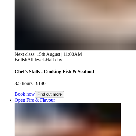
Next class: 15th August | 11:00AM
British
All levels
Half day
Chef's Skills - Cooking Fish & Seafood​​​​‌ ‍ ​‍​‍‌‍ ‌ ​‍‌‍‍‌‌‍‌ ‌‍‍‌‌‍ ‍​‍​‍​ ‍‍​‍​‍‌ ​ ‌‍​‌‌‍ ‍‌‍‍‌‌ ‌​‌ ‍‌​‍ ‍‌‍‍‌‌‍ ​‍​‍​‍ ​​‍​‍‌‍‍​‌ ​‍‌‍‌‌‌‍‌‍​‍​‍​ ‍‍​‍​‍‌‍‍​‌ ‌​‌ ‌​‌ ​​‌ ​ ​ ‍‍​‍ ​‍ ‌‍ ​​‍ ‌‌‍​‌‌‍ ‍‌‍‌​​‍ ‌‌ ​‍​‍ ‌‌‍‍​‌‍ ‌ ‌​‌‍‌‌‌‍ ​‌ ​ ​‍ ‌‌ ​ ‌ ‌​‌ ‌‌‌‍‌​‌‍‍‌‌‍ ​‍ ‍‌ ‌‍‌‍‌‌‌ ​‍‌‍​ ‌‍‌‌‌‍ ​​‍ ‍‌‍​‌‌ ​​‌ ​​​‍ ‌‍‍‌‌‍ ‍‌ ‌​‌‍‌‌‌‍ ‍‌ ‌​​‍ ‌‍‌‌‌‍‌​‌‍‍‌‌ ‌​​‍ ‌‍ ‌‌‍ ‌‍‌​‌‍‌‌​ ‌‌ ​​‌ ​‍‌‍‌‌‌ ​ ‌‍‌‌‌‍ ‍‌ ‌​‌‍​‌‌ ‌​‌‍‍‌‌‍ ‌‍ ‍​ ‍ ‌‍‍‌‌‍‌​​ ‌‌‍​‍​ ‌‌​ ‌​​ ‌ ​ ​‍​ ‌‍‌‍‌‌‌‍‌‌​‍ ‌​ ​‌‌‍​‌​ ‌ ​ ​ ​‍ ‌​ ‌​‌‍‌​​ ‌​​ ‍‌​‍ ‌‌‍​‌‌‍‌‍​ ‍​‌‍‌‌​‍ ‌​ ​‍‌‍​ ​ ‍​​ ‌ ​ ​ ​ ‍​​ ‌‌​ ‍​​ ​​‌‍‌‍‌‍‌‌​ ​‍​ ‍ ‌ ‌​‌ ‍‌‌ ​​‌‍‌‌​ ‌‌‍‍​‌‍ ‌ ‌​‌‍‌‌‌‍ ​‌​​ ‌‍ ​‌‍​‌‌ ​ ‌ ​ ​ ‍ ‌ ​​‌‍​‌‌ ‌​‌‍‍​​ ‌‌ ‌​‌‍‍‌‌ ‌​‌‍ ​‌‍‌‌​ ‌‍​‍‌‍​‌‌ ​ ‌‍‌‌‌‌‌‌‌ ​‍‌‍ ​​ ‌‌‍‍​‌ ‌​‌ ‌​‌ ​​‌ ​ ​‍‌‌​ ​ ‌​​‌​‍‌‌​ ​‍‌​‌‍​‍‌‌​ ​‍‌​‌‍‌‍ ​​‍ ‌‌‍​‌‌‍ ‍‌‍‌​​‍ ‌‌ ​‍​‍ ‌‌‍‍​‌‍ ‌ ‌​‌‍‌‌‌‍ ​‌ ​ ​‍ ‌‌ ​ ‌ ‌​‌ ‌‌‌‍‌​‌‍‍‌‌‍ ​‍ ‍‌ ‌‍‌‍‌‌‌ ​‍‌‍​ ‌‍‌‌‌‍ ​​‍ ‍‌‍​‌‌ ​​‌ ​​​‍‌‍‌‍‍‌‌‍‌​​ ‌‌‍​‍​ ‌‌​ ‌​​ ‌ ​ ​‍​ ‌‍‌‍‌‌‌‍‌‌​‍ ‌​ ​‌‌‍​‌​ ‌ ​ ​ ​‍ ‌​ ‌​‌‍‌​​ ‌​​ ‍‌​‍ ‌‌‍​‌‌‍‌‍​ ‍​‌‍‌‌​‍ ‌​ ​‍‌‍​ ​ ‍​​ ‌ ​ ​ ​ ‍​​ ‌‌​ ‍​​ ​​‌‍‌‍‌‍‌‌​ ​‍​‍‌‍‌ ‌​‌ ‍‌‌ ​​‌‍‌‌​ ‌‌‍‍​‌‍ ‌ ‌​‌‍‌‌‌‍ ​‌​​ ‌‍ ​‌‍​‌‌ ​ ‌ ​ ​‍‌‍‌ ​​‌‍​‌‌ ‌​‌‍‍​​ ‌‌ ‌​‌‍‍‌‌ ‌​‌‍ ​‌‍‌‌​‍‌‍‌ ​​‌‍‌‌‌ ​‍‌ ​ ‌ ​​‌‍‌‌‌‍​ ‌ ‌​‌‍‍‌‌ ‌‍‌‍‌‌​ ‌‌ ​​‌ ‌‌‌‍​‍‌‍ ​‌‍‍‌‌ ​ ‌‍‍​‌‍‌‌‌‍‌​​‍​‍‌ ‌
3.5 hours​​​​‌ ‍ ​‍​‍‌‍ ‌ ​‍‌‍‍‌‌‍‌ ‌‍‍‌‌‍ ‍​‍​‍​ ‍‍​‍​‍‌ ​ ‌‍​‌‌‍ ‍‌‍‍‌‌ ‌​‌ ‍‌​‍ ‍‌‍‍‌‌‍ ​‍​‍​‍ ​​‍​‍‌‍‍​‌ ​‍‌‍‌‌‌‍‌‍​‍​‍​ ‍‍​‍​‍‌‍‍​‌ ‌​‌ ‌​‌ ​​‌ ​ ​ ‍‍​‍ ​‍ ‌‍ ​​‍ ‌‌‍​‌‌‍ ‍‌‍‌​​‍ ‌‌ ​‍​‍ ‌‌‍‍​‌‍ ‌ ‌​‌‍‌‌‌‍ ​‌ ​ ​‍ ‌‌ ​ ‌ ‌​‌ ‌‌‌‍‌​‌‍‍‌‌‍ ​‍ ‍‌ ‌‍‌‍‌‌‌ ​‍‌‍​ ‌‍‌‌‌‍ ​​‍ ‍‌‍​‌‌ ​​‌ ​​​‍ ‌‍‍‌‌‍ ‍‌ ‌​‌‍‌‌‌‍ ‍‌ ‌​​‍ ‌‍‌‌‌‍‌​‌‍‍‌‌ ‌​​‍ ‌‍ ‌‌‍ ‌‍‌​‌‍‌‌​ ‌‌ ​​‌ ​‍‌‍‌‌‌ ​ ‌‍‌‌‌‍ ‍‌ ‌​‌‍​‌‌ ‌​‌‍‍‌‌‍ ‌‍ ‍​ ‍ ‌‍‍‌‌‍‌​​ ‌‌‍​‍​ ‌‌​ ‌​​ ‌ ​ ​‍​ ‌‍‌‍‌‌‌‍‌‌​‍ ‌​ ​‌‌‍​‌​ ‌ ​ ​ ​‍ ‌​ ‌​‌‍‌​​ ‌​​ ‍‌​‍ ‌‌‍​‌‌‍‌‍​ ‍​‌‍‌‌​‍ ‌​ ​‍‌‍​ ​ ‍​​ ‌ ​ ​ ​ ‍​​ ‌‌​ ‍​​ ​​‌‍‌‍‌‍‌‌​ ​‍​ ‍ ‌ ‌​‌ ‍‌‌ ​​‌‍‌‌​ ‌‌‍‍​‌‍ ‌ ‌​‌‍‌‌‌‍ ​‌​​ ‌‍ ​‌‍​‌‌ ​ ‌ ​ ​ ‍ ‌ ​​‌‍​‌‌ ‌​‌‍‍​​ ‌‌ ‌​‌‍‍‌‌‍ ‌‌‍‌‌​ ‌‍​‍‌‍​‌‌ ​ ‌‍‌‌‌‌‌‌‌ ​‍‌‍ ​​ ‌‌‍‍​‌ ‌​‌ ‌​‌ ​​‌ ​ ​‍‌‌​ ​ ‌​​‌​‍‌‌​ ​‍‌​‌‍​‍‌‌​ ​‍‌​‌‍‌‍ ​​‍ ‌‌‍​‌‌‍ ‍‌‍‌​​‍ ‌‌ ​‍​‍ ‌‌‍‍​‌‍ ‌ ‌​‌‍‌‌‌‍ ​‌ ​ ​‍ ‌‌ ​ ‌ ‌​‌ ‌‌‌‍‌​‌‍‍‌‌‍ ​‍ ‍‌ ‌‍‌‍‌‌‌ ​‍‌‍​ ‌‍‌‌‌‍ ​​‍ ‍‌‍​‌‌ ​​‌ ​​​‍‌‍‌‍‍‌‌‍‌​​ ‌‌‍​‍​ ‌‌​ ‌​​ ‌ ​ ​‍​ ‌‍‌‍‌‌‌‍‌‌​‍ ‌​ ​‌‌‍​‌​ ‌ ​ ​ ​‍ ‌​ ‌​‌‍‌​​ ‌​​ ‍‌​‍ ‌‌‍​‌‌‍‌‍​ ‍​‌‍‌‌​‍ ‌​ ​‍‌‍​ ​ ‍​​ ‌ ​ ​ ​ ‍​​ ‌‌​ ‍​​ ​​‌‍‌‍‌‍‌‌​ ​‍​‍‌‍‌ ‌​‌ ‍‌‌ ​​‌‍‌‌​ ‌‌‍‍​‌‍ ‌ ‌​‌‍‌‌‌‍ ​‌​​ ‌‍ ​‌‍​‌‌ ​ ‌ ​ ​‍‌‍‌ ​​‌‍​‌‌ ‌​‌‍‍​​ ‌‌ ‌​‌‍‍‌‌‍ ‌‌‍‌‌​‍‌‍‌ ​​‌‍‌‌‌ ​‍‌ ​ ‌ ​​‌‍‌‌‌‍​ ‌ ‌​‌‍‍‌‌ ‌‍‌‍‌‌​ ‌‌ ​​‌ ‌‌‌‍​‍‌‍ ​‌‍‍‌‌ ​ ‌‍‍​‌‍‌‌‌‍‌​​‍​‍‌ ‌ | £140​​​​‌ ‍ ​‍​‍‌‍ ‌ ​‍‌‍‍‌‌‍‌ ‌‍‍‌‌‍ ‍​‍​‍​ ‍‍​‍​‍‌ ​ ‌‍​‌‌‍ ‍‌‍‍‌‌ ‌​‌ ‍‌​‍ ‍‌‍‍‌‌‍ ​‍​‍​‍ ​​‍​‍‌‍‍​‌ ​‍‌‍‌‌‌‍‌‍​‍​‍​ ‍‍​‍​‍‌‍‍​‌ ‌​‌ ‌​‌ ​​‌ ​ ​ ‍‍​‍ ​‍ ‌‍ ​​‍ ‌‌‍​‌‌‍ ‍‌‍‌​​‍ ‌‌ ​‍​‍ ‌‌‍‍​‌‍ ‌ ‌​‌‍‌‌‌‍ ​‌ ​ ​‍ ‌‌ ​ ‌ ‌​‌ ‌‌‌‍‌​‌‍‍‌‌‍ ​‍ ‍‌ ‌‍‌‍‌‌‌ ​‍‌‍​ ‌‍‌‌‌‍ ​​‍ ‍‌‍​‌‌ ​​‌ ​​​‍ ‌‍‍‌‌‍ ‍‌ ‌​‌‍‌‌‌‍ ‍‌ ‌​​‍ ‌‍‌‌‌‍‌​‌‍‍‌‌ ‌​​‍ ‌‍ ‌‌‍ ‌‍‌​‌‍‌‌​ ‌‌ ​​‌ ​‍‌‍‌‌‌ ​ ‌‍‌‌‌‍ ‍‌ ‌​‌‍​‌‌ ‌​‌‍‍‌‌‍ ‌‍ ‍​ ‍ ‌‍‍‌‌‍‌​​ ‌‌‍​‍​ ‌‌​ ‌​​ ‌ ​ ​‍​ ‌‍‌‍‌‌‌‍‌‌​‍ ‌​ ​‌‌‍​‌​ ‌ ​ ​ ​‍ ‌​ ‌​‌‍‌​​ ‌​​ ‍‌​‍ ‌‌‍​‌‌‍‌‍​ ‍​‌‍‌‌​‍ ‌​ ​‍‌‍​ ​ ‍​​ ‌ ​ ​ ​ ‍​​ ‌‌​ ‍​​ ​​‌‍‌‍‌‍‌‌​ ​‍​ ‍ ‌ ‌​‌ ‍‌‌ ​​‌‍‌‌​ ‌‌‍‍​‌‍ ‌ ‌​‌‍‌‌‌‍ ​‌​​ ‌‍ ​‌‍​‌‌ ​ ‌ ​ ​ ‍ ‌ ​​‌‍​‌‌ ‌​‌‍‍​​ ‌‌ ​​‌ ​‍‌‍‍‌‌‍​ ‌‍‌‌​ ‌‍​‍‌‍​‌‌ ​ ‌‍‌‌‌‌‌‌‌ ​‍‌‍ ​​ ‌‌‍‍​‌ ‌​‌ ‌​‌ ​​‌ ​ ​‍‌‌​ ​ ‌​​‌​‍‌‌​ ​‍‌​‌‍​‍‌‌​ ​‍‌​‌‍‌‍ ​​‍ ‌‌‍​‌‌‍ ‍‌‍‌​​‍ ‌‌ ​‍​‍ ‌‌‍‍​‌‍ ‌ ‌​‌‍‌‌‌‍ ​‌ ​ ​‍ ‌‌ ​ ‌ ‌​‌ ‌‌‌‍‌​‌‍‍‌‌‍ ​‍ ‍‌ ‌‍‌‍‌‌‌ ​‍‌‍​ ‌‍‌‌‌‍ ​​‍ ‍‌‍​‌‌ ​​‌ ​​​‍‌‍‌‍‍‌‌‍‌​​ ‌‌‍​‍​ ‌‌​ ‌​​ ‌ ​ ​‍​ ‌‍‌‍‌‌‌‍‌‌​‍ ‌​ ​‌‌‍​‌​ ‌ ​ ​ ​‍ ‌​ ‌​‌‍‌​​ ‌​​ ‍‌​‍ ‌‌‍​‌‌‍‌‍​ ‍​‌‍‌‌​‍ ‌​ ​‍‌‍​ ​ ‍​​ ‌ ​ ​ ​ ‍​​ ‌‌​ ‍​​ ​​‌‍‌‍‌‍‌‌​ ​‍​‍‌‍‌ ‌​‌ ‍‌‌ ​​‌‍‌‌​ ‌‌‍‍​‌‍ ‌ ‌​‌‍‌‌‌‍ ​‌​​ ‌‍ ​‌‍​‌‌ ​ ‌ ​ ​‍‌‍‌ ​​‌‍​‌‌ ‌​‌‍‍​​ ‌‌ ​​‌ ​‍‌‍‍‌‌‍​ ‌‍‌‌​‍‌‍‌ ​​‌‍‌‌‌ ​‍‌ ​ ‌ ​​‌‍‌‌‌‍​ ‌ ‌​‌‍‍‌‌ ‌‍‌‍‌‌​ ‌‌ ​​‌ ‌‌‌‍​‍‌‍ ​‌‍‍‌‌ ​ ‌‍‍​‌‍‌‌‌‍‌​​‍​‍‌ ‌
Book now
Find out more
Open Fire & Flavour​​​​‌ ‍ ​‍​‍‌‍ ‌ ​‍‌‍‍‌‌‍‌ ‌‍‍‌‌‍ ‍​‍​‍​ ‍‍​‍​‍‌ ​ ‌‍​‌‌‍ ‍‌‍‍‌‌ ‌​‌ ‍‌​‍ ‍‌‍‍‌‌‍ ​‍​‍​‍ ​​‍​‍‌‍‍​‌ ​‍‌‍‌‌‌‍‌‍​‍​‍​ ‍‍​‍​‍‌‍‍​‌ ‌​‌ ‌​‌ ​​‌ ​ ​ ‍‍​‍ ​‍ ‌‍ ​​‍ ‌‌‍​‌‌‍ ‍‌‍‌​​‍ ‌‌ ​‍​‍ ‌‌‍‍​‌‍ ‌ ‌​‌‍‌‌‌‍ ​‌ ​ ​‍ ‌‌ ​ ‌ ‌​‌ ‌‌‌‍‌​‌‍‍‌‌‍ ​‍ ‍‌ ‌‍‌‍‌‌‌ ​‍‌‍​ ‌‍‌‌‌‍ ​​‍ ‍‌‍​‌‌ ​​‌ ​​​‍ ‌‍‍‌‌‍ ‍‌ ‌​‌‍‌‌‌‍ ‍‌ ‌​​‍ ‌‍‌‌‌‍‌​‌‍‍‌‌ ‌​​‍ ‌‍ ‌‌‍ ‌‍‌​‌‍‌‌​ ‌‌ ​​‌ ​‍‌‍‌‌‌ ​ ‌‍‌‌‌‍ ‍‌ ‌​‌‍​‌‌ ‌​‌‍‍‌‌‍ ‌‍ ‍​ ‍ ‌‍‍‌‌‍‌​​ ‌​ ​‍​ ‌‌‌‍‌​​ ‍‌​ ​‌​ ‍​​ ​‍​ ​‌​‍ ‌‌‍​‌​ ​‌​ ‌‌​ ​ ​‍ ‌​ ‌​‌‍‌​​ ‌‌​ ‌‌​‍ ‌‌‍​‌‌‍‌‍‌‍‌‌‌‍​‌​‍ ‌​ ‌ ​ ‌ ‌‍‌‌​ ‌​​ ‌ ​ ​ ​ ‌‍​ ‌​‌‍‌‍​ ​ ​ ​​​ ‌ ​ ‍ ‌ ‌​‌ ‍‌‌ ​​‌‍‌‌​ ‌‌‍‍​‌‍ ‌ ‌​‌‍‌‌‌‍ ​‌​​ ‌‍ ​‌‍​‌‌ ​ ‌ ​ ​ ‍ ‌ ​​‌‍​‌‌ ‌​‌‍‍​​ ‌‌ ‌​‌‍‍‌‌ ‌​‌‍ ​‌‍‌‌​ ‌‍​‍‌‍​‌‌ ​ ‌‍‌‌‌‌‌‌‌ ​‍‌‍ ​​ ‌‌‍‍​‌ ‌​‌ ‌​‌ ​​‌ ​ ​‍‌‌​ ​ ‌​​‌​‍‌‌​ ​‍‌​‌‍​‍‌‌​ ​‍‌​‌‍‌‍ ​​‍ ‌‌‍​‌‌‍ ‍‌‍‌​​‍ ‌‌ ​‍​‍ ‌‌‍‍​‌‍ ‌ ‌​‌‍‌‌‌‍ ​‌ ​ ​‍ ‌‌ ​ ‌ ‌​‌ ‌‌‌‍‌​‌‍‍‌‌‍ ​‍ ‍‌ ‌‍‌‍‌‌‌ ​‍‌‍​ ‌‍‌‌‌‍ ​​‍ ‍‌‍​‌‌ ​​‌ ​​​‍‌‍‌‍‍‌‌‍‌​​ ‌​ ​‍​ ‌‌‌‍‌​​ ‍‌​ ​‌​ ‍​​ ​‍​ ​‌​‍ ‌‌‍​‌​ ​‌​ ‌‌​ ​ ​‍ ‌​ ‌​‌‍‌​​ ‌‌​ ‌‌​‍ ‌‌‍​‌‌‍‌‍‌‍‌‌‌‍​‌​‍ ‌​ ‌ ​ ‌ ‌‍‌‌​ ‌​​ ‌ ​ ​ ​ ‌‍​ ‌​‌‍‌‍​ ​ ​ ​​​ ‌ ​‍‌‍‌ ‌​‌ ‍‌‌ ​​‌‍‌‌​ ‌‌‍‍​‌‍ ‌ ‌​‌‍‌‌‌‍ ​‌​​ ‌‍ ​‌‍​‌‌ ​ ‌ ​ ​‍‌‍‌ ​​‌‍​‌‌ ‌​‌‍‍​​ ‌‌ ‌​‌‍‍‌‌ ‌​‌‍ ​‌‍‌‌​‍‌‍‌ ​​‌‍‌‌‌ ​‍‌ ​ ‌ ​​‌‍‌‌‌‍​ ‌ ‌​‌‍‍‌‌ ‌‍‌‍‌‌​ ‌‌ ​​‌ ‌‌‌‍​‍‌‍ ​‌‍‍‌‌ ​ ‌‍‍​‌‍‌‌‌‍‌​​‍​‍‌ ‌