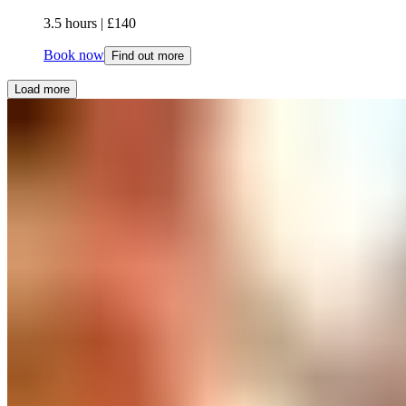
3.5 hours​​​​‌ ‍ ​‍​‍‌‍ ‌ ​‍‌‍‍‌‌‍‌ ‌‍‍‌‌‍ ‍​‍​‍​ ‍‍​‍​‍‌ ​ ‌‍​‌‌‍ ‍‌‍‍‌‌ ‌​‌ ‍‌​‍ ‍‌‍‍‌‌‍ ​‍​‍​‍ ​​‍​‍‌‍‍​‌ ​‍‌‍‌‌‌‍‌‍​‍​‍​ ‍‍​‍​‍‌‍‍​‌ ‌​‌ ‌​‌ ​​‌ ​ ​ ‍‍​‍ ​‍ ‌‍ ​​‍ ‌‌‍​‌‌‍ ‍‌‍‌​​‍ ‌‌ ​‍​‍ ‌‌‍‍​‌‍ ‌ ‌​‌‍‌‌‌‍ ​‌ ​ ​‍ ‌‌ ​ ‌ ‌​‌ ‌‌‌‍‌​‌‍‍‌‌‍ ​‍ ‍‌ ‌‍‌‍‌‌‌ ​‍‌‍​ ‌‍‌‌‌‍ ​​‍ ‍‌‍​‌‌ ​​‌ ​​​‍ ‌‍‍‌‌‍ ‍‌ ‌​‌‍‌‌‌‍ ‍‌ ‌​​‍ ‌‍‌‌‌‍‌​‌‍‍‌‌ ‌​​‍ ‌‍ ‌‌‍ ‌‍‌​‌‍‌‌​ ‌‌ ​​‌ ​‍‌‍‌‌‌ ​ ‌‍‌‌‌‍ ‍‌ ‌​‌‍​‌‌ ‌​‌‍‍‌‌‍ ‌‍ ‍​ ‍ ‌‍‍‌‌‍‌​​ ‌​ ‍​​ ​​​ ​ ‌‍‌‌​ ​‌​ ‌​‌‍‌​‌‍​ ​‍ ‌​ ‌‌‌‍‌​​ ‍​‌‍​‌​‍ ‌​ ‌​‌‍‌​‌‍‌​​ ‌‌​‍ ‌​ ‍‌​ ‌‍​ ‌​​ ‌‌​‍ ‌​ ‌​​ ‌ ​ ‌‌‌‍​ ‌‍​‍‌‍​‍​ ‌‌​ ‌‍​ ‍​​ ​‍​ ‍‌‌‍​‌​ ‍ ‌ ‌​‌ ‍‌‌ ​​‌‍‌‌​ ‌‌‍‍​‌‍ ‌ ‌​‌‍‌‌‌‍ ​‌​​ ‌‍ ​‌‍​‌‌ ​ ‌ ​ ​ ‍ ‌ ​​‌‍​‌‌ ‌​‌‍‍​​ ‌‌ ‌​‌‍‍‌‌‍ ‌‌‍‌‌​ ‌‍​‍‌‍​‌‌ ​ ‌‍‌‌‌‌‌‌‌ ​‍‌‍ ​​ ‌‌‍‍​‌ ‌​‌ ‌​‌ ​​‌ ​ ​‍‌‌​ ​ ‌​​‌​‍‌‌​ ​‍‌​‌‍​‍‌‌​ ​‍‌​‌‍‌‍ ​​‍ ‌‌‍​‌‌‍ ‍‌‍‌​​‍ ‌‌ ​‍​‍ ‌‌‍‍​‌‍ ‌ ‌​‌‍‌‌‌‍ ​‌ ​ ​‍ ‌‌ ​ ‌ ‌​‌ ‌‌‌‍‌​‌‍‍‌‌‍ ​‍ ‍‌ ‌‍‌‍‌‌‌ ​‍‌‍​ ‌‍‌‌‌‍ ​​‍ ‍‌‍​‌‌ ​​‌ ​​​‍‌‍‌‍‍‌‌‍‌​​ ‌​ ‍​​ ​​​ ​ ‌‍‌‌​ ​‌​ ‌​‌‍‌​‌‍​ ​‍ ‌​ ‌‌‌‍‌​​ ‍​‌‍​‌​‍ ‌​ ‌​‌‍‌​‌‍‌​​ ‌‌​‍ ‌​ ‍‌​ ‌‍​ ‌​​ ‌‌​‍ ‌​ ‌​​ ‌ ​ ‌‌‌‍​ ‌‍​‍‌‍​‍​ ‌‌​ ‌‍​ ‍​​ ​‍​ ‍‌‌‍​‌​‍‌‍‌ ‌​‌ ‍‌‌ ​​‌‍‌‌​ ‌‌‍‍​‌‍ ‌ ‌​‌‍‌‌‌‍ ​‌​​ ‌‍ ​‌‍​‌‌ ​ ‌ ​ ​‍‌‍‌ ​​‌‍​‌‌ ‌​‌‍‍​​ ‌‌ ‌​‌‍‍‌‌‍ ‌‌‍‌‌​‍‌‍‌ ​​‌‍‌‌‌ ​‍‌ ​ ‌ ​​‌‍‌‌‌‍​ ‌ ‌​‌‍‍‌‌ ‌‍‌‍‌‌​ ‌‌ ​​‌ ‌‌‌‍​‍‌‍ ​‌‍‍‌‌ ​ ‌‍‍​‌‍‌‌‌‍‌​​‍​‍‌ ‌ | £140​​​​‌ ‍ ​‍​‍‌‍ ‌ ​‍‌‍‍‌‌‍‌ ‌‍‍‌‌‍ ‍​‍​‍​ ‍‍​‍​‍‌ ​ ‌‍​‌‌‍ ‍‌‍‍‌‌ ‌​‌ ‍‌​‍ ‍‌‍‍‌‌‍ ​‍​‍​‍ ​​‍​‍‌‍‍​‌ ​‍‌‍‌‌‌‍‌‍​‍​‍​ ‍‍​‍​‍‌‍‍​‌ ‌​‌ ‌​‌ ​​‌ ​ ​ ‍‍​‍ ​‍ ‌‍ ​​‍ ‌‌‍​‌‌‍ ‍‌‍‌​​‍ ‌‌ ​‍​‍ ‌‌‍‍​‌‍ ‌ ‌​‌‍‌‌‌‍ ​‌ ​ ​‍ ‌‌ ​ ‌ ‌​‌ ‌‌‌‍‌​‌‍‍‌‌‍ ​‍ ‍‌ ‌‍‌‍‌‌‌ ​‍‌‍​ ‌‍‌‌‌‍ ​​‍ ‍‌‍​‌‌ ​​‌ ​​​‍ ‌‍‍‌‌‍ ‍‌ ‌​‌‍‌‌‌‍ ‍‌ ‌​​‍ ‌‍‌‌‌‍‌​‌‍‍‌‌ ‌​​‍ ‌‍ ‌‌‍ ‌‍‌​‌‍‌‌​ ‌‌ ​​‌ ​‍‌‍‌‌‌ ​ ‌‍‌‌‌‍ ‍‌ ‌​‌‍​‌‌ ‌​‌‍‍‌‌‍ ‌‍ ‍​ ‍ ‌‍‍‌‌‍‌​​ ‌​ ‍​​ ​​​ ​ ‌‍‌‌​ ​‌​ ‌​‌‍‌​‌‍​ ​‍ ‌​ ‌‌‌‍‌​​ ‍​‌‍​‌​‍ ‌​ ‌​‌‍‌​‌‍‌​​ ‌‌​‍ ‌​ ‍‌​ ‌‍​ ‌​​ ‌‌​‍ ‌​ ‌​​ ‌ ​ ‌‌‌‍​ ‌‍​‍‌‍​‍​ ‌‌​ ‌‍​ ‍​​ ​‍​ ‍‌‌‍​‌​ ‍ ‌ ‌​‌ ‍‌‌ ​​‌‍‌‌​ ‌‌‍‍​‌‍ ‌ ‌​‌‍‌‌‌‍ ​‌​​ ‌‍ ​‌‍​‌‌ ​ ‌ ​ ​ ‍ ‌ ​​‌‍​‌‌ ‌​‌‍‍​​ ‌‌ ​​‌ ​‍‌‍‍‌‌‍​ ‌‍‌‌​ ‌‍​‍‌‍​‌‌ ​ ‌‍‌‌‌‌‌‌‌ ​‍‌‍ ​​ ‌‌‍‍​‌ ‌​‌ ‌​‌ ​​‌ ​ ​‍‌‌​ ​ ‌​​‌​‍‌‌​ ​‍‌​‌‍​‍‌‌​ ​‍‌​‌‍‌‍ ​​‍ ‌‌‍​‌‌‍ ‍‌‍‌​​‍ ‌‌ ​‍​‍ ‌‌‍‍​‌‍ ‌ ‌​‌‍‌‌‌‍ ​‌ ​ ​‍ ‌‌ ​ ‌ ‌​‌ ‌‌‌‍‌​‌‍‍‌‌‍ ​‍ ‍‌ ‌‍‌‍‌‌‌ ​‍‌‍​ ‌‍‌‌‌‍ ​​‍ ‍‌‍​‌‌ ​​‌ ​​​‍‌‍‌‍‍‌‌‍‌​​ ‌​ ‍​​ ​​​ ​ ‌‍‌‌​ ​‌​ ‌​‌‍‌​‌‍​ ​‍ ‌​ ‌‌‌‍‌​​ ‍​‌‍​‌​‍ ‌​ ‌​‌‍‌​‌‍‌​​ ‌‌​‍ ‌​ ‍‌​ ‌‍​ ‌​​ ‌‌​‍ ‌​ ‌​​ ‌ ​ ‌‌‌‍​ ‌‍​‍‌‍​‍​ ‌‌​ ‌‍​ ‍​​ ​‍​ ‍‌‌‍​‌​‍‌‍‌ ‌​‌ ‍‌‌ ​​‌‍‌‌​ ‌‌‍‍​‌‍ ‌ ‌​‌‍‌‌‌‍ ​‌​​ ‌‍ ​‌‍​‌‌ ​ ‌ ​ ​‍‌‍‌ ​​‌‍​‌‌ ‌​‌‍‍​​ ‌‌ ​​‌ ​‍‌‍‍‌‌‍​ ‌‍‌‌​‍‌‍‌ ​​‌‍‌‌‌ ​‍‌ ​ ‌ ​​‌‍‌‌‌‍​ ‌ ‌​‌‍‍‌‌ ‌‍‌‍‌‌​ ‌‌ ​​‌ ‌‌‌‍​‍‌‍ ​‌‍‍‌‌ ​ ‌‍‍​‌‍‌‌‌‍‌​​‍​‍‌ ‌
Book now
Find out more
Load more