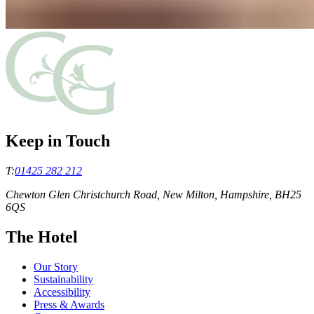
Keep in Touch
T:
01425 282 212
Chewton Glen Christchurch Road, New Milton, Hampshire, BH25
6QS
The Hotel
Our Story
Sustainability
Accessibility
Press & Awards