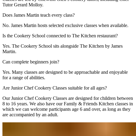
Tutor Gerard Molloy.​​​​‌ ‍ ​‍​‍‌‍ ‌ ​‍‌‍‍‌‌‍‌ ‌‍‍‌‌‍ ‍​‍​‍​ ‍‍​‍​‍‌ ​ ‌‍​‌‌‍ ‍‌‍‍‌‌ ‌​‌ ‍‌​‍ ‍‌‍‍‌‌‍ ​‍​‍​‍ ​​‍​‍‌‍‍​‌ ​‍‌‍‌‌‌‍‌‍​‍​‍​ ‍‍​‍​‍‌‍‍​‌ ‌​‌ ‌​‌ ​​‌ ​ ​ ‍‍​‍ ​‍ ‌‍ ​​‍ ‌‌‍​‌‌‍ ‍‌‍‌​​‍ ‌‌ ​‍​‍ ‌‌‍‍​‌‍ ‌ ‌​‌‍‌‌‌‍ ​‌ ​ ​‍ ‌‌ ​ ‌ ‌​‌ ‌‌‌‍‌​‌‍‍‌‌‍ ​‍ ‍‌ ‌‍‌‍‌‌‌ ​‍‌‍​ ‌‍‌‌‌‍ ​​‍ ‍‌‍​‌‌ ​​‌ ​​​‍ ‌‍‍‌‌‍ ‍‌ ‌​‌‍‌‌‌‍ ‍‌ ‌​​‍ ‌‍‌‌‌‍‌​‌‍‍‌‌ ‌​​‍ ‌‍ ‌‌‍ ‌‍‌​‌‍‌‌​ ‌‌ ​​‌ ​‍‌‍‌‌‌ ​ ‌‍‌‌‌‍ ‍‌ ‌​‌‍​‌‌ ‌​‌‍‍‌‌‍ ‌‍ ‍​ ‍ ‌‍‍‌‌‍‌​​ ‌‌‍‌‍​ ‌‌​ ‍​​ ‌ ​ ​‍​ ​‍​ ‌‌​ ​‌​‍ ‌​ ‍‌‌‍‌‍​ ​‍​ ​ ​‍ ‌​ ‌​‌‍‌‌​ ‌‌‌‍​‍​‍ ‌‌‍​‍‌‍​‍​ ‌ ‌‍‌​​‍ ‌​ ‌‌‌‍‌‍​ ‌ ​ ‌‌​ ‌ ​ ​ ​ ‍​‌‍‌‌‌‍​ ​ ​ ​ ‌‌​ ​‍​ ‍ ‌ ‌​‌ ‍‌‌ ​​‌‍‌‌​ ‌‌‍‍​‌‍ ‌ ‌​‌‍‌‌‌‍ ​‌​‌‍‌‍​‌‌ ​‌​ ‍ ‌ ​​‌‍​‌‌ ‌​‌‍‍​​ ‌‌‍​‌‌‍ ‍‌ ​ ‌ ‌ ‌‍‌‌‌ ​‍​‍‌‌​ ‌‌‌​​‍‌‌ ‌‍‍ ‌‍‌‌‌ ‍‌​‍‌‌​ ​ ‌​‌​​‍‌‌​ ​ ‌​‌​​‍‌‌​ ​‍​ ​‍‌‍​‌‌‍‌‍‌‍​ ​ ​‌​ ‍​​ ‌‌​ ‌​​ ​‌‌‍‌​‌‍​‍​ ‌‌‌‍​‌​‍‌‌​ ​‍​ ​‍​‍‌‌​ ‌‌‌​‌​​‍ ‍‌‍​ ‌‍‍​‌‍‍‌‌‍ ​‌‍‌​‌ ​‍‌‍‌‌‌‍ ‍​‍‌‌​ ‌‌‌​​‍‌‌ ‌‍‍ ‌‍‌‌‌ ‍‌​‍‌‌​ ​ ‌​‌​​‍‌‌​ ​ ‌​‌​​‍‌‌​ ​‍​ ​‍‌‍‌​​ ​​​ ​​​ ​‍​ ‌‍​ ‌ ​ ​‍​ ​ ​ ‍​​ ‍‌​ ​‍​ ‌‍​‍‌‌​ ​‍​ ​‍​‍‌‌​ ‌‌‌​‌​​‍ ‍‌ ‌​‌‍‌‌‌ ‍​‌ ‌​​ ‌‍​‍‌‍​‌‌ ​ ‌‍‌‌‌‌‌‌‌ ​‍‌‍ ​​ ‌‌‍‍​‌ ‌​‌ ‌​‌ ​​‌ ​ ​‍‌‌​ ​ ‌​​‌​‍‌‌​ ​‍‌​‌‍​‍‌‌​ ​‍‌​‌‍‌‍ ​​‍ ‌‌‍​‌‌‍ ‍‌‍‌​​‍ ‌‌ ​‍​‍ ‌‌‍‍​‌‍ ‌ ‌​‌‍‌‌‌‍ ​‌ ​ ​‍ ‌‌ ​ ‌ ‌​‌ ‌‌‌‍‌​‌‍‍‌‌‍ ​‍ ‍‌ ‌‍‌‍‌‌‌ ​‍‌‍​ ‌‍‌‌‌‍ ​​‍ ‍‌‍​‌‌ ​​‌ ​​​‍‌‍‌‍‍‌‌‍‌​​ ‌‌‍‌‍​ ‌‌​ ‍​​ ‌ ​ ​‍​ ​‍​ ‌‌​ ​‌​‍ ‌​ ‍‌‌‍‌‍​ ​‍​ ​ ​‍ ‌​ ‌​‌‍‌‌​ ‌‌‌‍​‍​‍ ‌‌‍​‍‌‍​‍​ ‌ ‌‍‌​​‍ ‌​ ‌‌‌‍‌‍​ ‌ ​ ‌‌​ ‌ ​ ​ ​ ‍​‌‍‌‌‌‍​ ​ ​ ​ ‌‌​ ​‍​‍‌‍‌ ‌​‌ ‍‌‌ ​​‌‍‌‌​ ‌‌‍‍​‌‍ ‌ ‌​‌‍‌‌‌‍ ​‌​‌‍‌‍​‌‌ ​‌​‍‌‍‌ ​​‌‍​‌‌ ‌​‌‍‍​​ ‌‌‍​‌‌‍ ‍‌ ​ ‌ ‌ ‌‍‌‌‌ ​‍​‍‌‌​ ‌‌‌​​‍‌‌ ‌‍‍ ‌‍‌‌‌ ‍‌​‍‌‌​ ​ ‌​‌​​‍‌‌​ ​ ‌​‌​​‍‌‌​ ​‍​ ​‍‌‍​‌‌‍‌‍‌‍​ ​ ​‌​ ‍​​ ‌‌​ ‌​​ ​‌‌‍‌​‌‍​‍​ ‌‌‌‍​‌​‍‌‌​ ​‍​ ​‍​‍‌‌​ ‌‌‌​‌​​‍ ‍‌‍​ ‌‍‍​‌‍‍‌‌‍ ​‌‍‌​‌ ​‍‌‍‌‌‌‍ ‍​‍‌‌​ ‌‌‌​​‍‌‌ ‌‍‍ ‌‍‌‌‌ ‍‌​‍‌‌​ ​ ‌​‌​​‍‌‌​ ​ ‌​‌​​‍‌‌​ ​‍​ ​‍‌‍‌​​ ​​​ ​​​ ​‍​ ‌‍​ ‌ ​ ​‍​ ​ ​ ‍​​ ‍‌​ ​‍​ ‌‍​‍‌‌​ ​‍​ ​‍​‍‌‌​ ‌‌‌​‌​​‍ ‍‌ ‌​‌‍‌‌‌ ‍​‌ ‌​​‍‌‍‌ ​​‌‍‌‌‌ ​‍‌ ​ ‌ ​​‌‍‌‌‌‍​ ‌ ‌​‌‍‍‌‌ ‌‍‌‍‌‌​ ‌‌ ​​‌ ‌‌‌‍​‍‌‍ ​‌‍‍‌‌ ​ ‌‍‍​‌‍‌‌‌‍‌​​‍​‍‌ ‌
Does James Martin teach every class?​​​​‌ ‍ ​‍​‍‌‍ ‌ ​‍‌‍‍‌‌‍‌ ‌‍‍‌‌‍ ‍​‍​‍​ ‍‍​‍​‍‌ ​ ‌‍​‌‌‍ ‍‌‍‍‌‌ ‌​‌ ‍‌​‍ ‍‌‍‍‌‌‍ ​‍​‍​‍ ​​‍​‍‌‍‍​‌ ​‍‌‍‌‌‌‍‌‍​‍​‍​ ‍‍​‍​‍‌‍‍​‌ ‌​‌ ‌​‌ ​​‌ ​ ​ ‍‍​‍ ​‍ ‌‍ ​​‍ ‌‌‍​‌‌‍ ‍‌‍‌​​‍ ‌‌ ​‍​‍ ‌‌‍‍​‌‍ ‌ ‌​‌‍‌‌‌‍ ​‌ ​ ​‍ ‌‌ ​ ‌ ‌​‌ ‌‌‌‍‌​‌‍‍‌‌‍ ​‍ ‍‌ ‌‍‌‍‌‌‌ ​‍‌‍​ ‌‍‌‌‌‍ ​​‍ ‍‌‍​‌‌ ​​‌ ​​​‍ ‌‍‍‌‌‍ ‍‌ ‌​‌‍‌‌‌‍ ‍‌ ‌​​‍ ‌‍‌‌‌‍‌​‌‍‍‌‌ ‌​​‍ ‌‍ ‌‌‍ ‌‍‌​‌‍‌‌​ ‌‌ ​​‌ ​‍‌‍‌‌‌ ​ ‌‍‌‌‌‍ ‍‌ ‌​‌‍​‌‌ ‌​‌‍‍‌‌‍ ‌‍ ‍​ ‍ ‌‍‍‌‌‍‌​​ ‌‌‍​‌​ ​‍​ ​‍​ ​‌​ ​​‌‍​ ‌‍‌‌‌‍‌​​‍ ‌​ ‌​​ ‍​‌‍‌‌​ ‌‍​‍ ‌​ ‌​​ ‍​​ ‌‌​ ​​​‍ ‌‌‍​‍​ ‍​​ ​​‌‍​‍​‍ ‌‌‍​‌‌‍​ ​ ‍​​ ​‌‌‍‌‌​ ‌​‌‍‌​​ ‍​​ ‌‌‌‍‌​‌‍‌‌​ ‍​​ ‍ ‌ ‌​‌ ‍‌‌ ​​‌‍‌‌​ ‌‌‍‍​‌‍ ‌ ‌​‌‍‌‌‌‍ ​‌​‌‍‌‍​‌‌ ​‌​ ‍ ‌ ​​‌‍​‌‌ ‌​‌‍‍​​ ‌‌ ​‌‌ ‌‌‌‍‌‌‌ ​ ‌ ‌​‌‍‍‌‌‍ ‌‍ ‍​ ‌‍​‍‌‍​‌‌ ​ ‌‍‌‌‌‌‌‌‌ ​‍‌‍ ​​ ‌‌‍‍​‌ ‌​‌ ‌​‌ ​​‌ ​ ​‍‌‌​ ​ ‌​​‌​‍‌‌​ ​‍‌​‌‍​‍‌‌​ ​‍‌​‌‍‌‍ ​​‍ ‌‌‍​‌‌‍ ‍‌‍‌​​‍ ‌‌ ​‍​‍ ‌‌‍‍​‌‍ ‌ ‌​‌‍‌‌‌‍ ​‌ ​ ​‍ ‌‌ ​ ‌ ‌​‌ ‌‌‌‍‌​‌‍‍‌‌‍ ​‍ ‍‌ ‌‍‌‍‌‌‌ ​‍‌‍​ ‌‍‌‌‌‍ ​​‍ ‍‌‍​‌‌ ​​‌ ​​​‍‌‍‌‍‍‌‌‍‌​​ ‌‌‍​‌​ ​‍​ ​‍​ ​‌​ ​​‌‍​ ‌‍‌‌‌‍‌​​‍ ‌​ ‌​​ ‍​‌‍‌‌​ ‌‍​‍ ‌​ ‌​​ ‍​​ ‌‌​ ​​​‍ ‌‌‍​‍​ ‍​​ ​​‌‍​‍​‍ ‌‌‍​‌‌‍​ ​ ‍​​ ​‌‌‍‌‌​ ‌​‌‍‌​​ ‍​​ ‌‌‌‍‌​‌‍‌‌​ ‍​​‍‌‍‌ ‌​‌ ‍‌‌ ​​‌‍‌‌​ ‌‌‍‍​‌‍ ‌ ‌​‌‍‌‌‌‍ ​‌​‌‍‌‍​‌‌ ​‌​‍‌‍‌ ​​‌‍​‌‌ ‌​‌‍‍​​ ‌‌ ​‌‌ ‌‌‌‍‌‌‌ ​ ‌ ‌​‌‍‍‌‌‍ ‌‍ ‍​‍‌‍‌ ​​‌‍‌‌‌ ​‍‌ ​ ‌ ​​‌‍‌‌‌‍​ ‌ ‌​‌‍‍‌‌ ‌‍‌‍‌‌​ ‌‌ ​​‌ ‌‌‌‍​‍‌‍ ​‌‍‍‌‌ ​ ‌‍‍​‌‍‌‌‌‍‌​​‍​‍‌ ‌
No. James Martin hosts selected exclusive classes when available.​​​​‌ ‍ ​‍​‍‌‍ ‌ ​‍‌‍‍‌‌‍‌ ‌‍‍‌‌‍ ‍​‍​‍​ ‍‍​‍​‍‌ ​ ‌‍​‌‌‍ ‍‌‍‍‌‌ ‌​‌ ‍‌​‍ ‍‌‍‍‌‌‍ ​‍​‍​‍ ​​‍​‍‌‍‍​‌ ​‍‌‍‌‌‌‍‌‍​‍​‍​ ‍‍​‍​‍‌‍‍​‌ ‌​‌ ‌​‌ ​​‌ ​ ​ ‍‍​‍ ​‍ ‌‍ ​​‍ ‌‌‍​‌‌‍ ‍‌‍‌​​‍ ‌‌ ​‍​‍ ‌‌‍‍​‌‍ ‌ ‌​‌‍‌‌‌‍ ​‌ ​ ​‍ ‌‌ ​ ‌ ‌​‌ ‌‌‌‍‌​‌‍‍‌‌‍ ​‍ ‍‌ ‌‍‌‍‌‌‌ ​‍‌‍​ ‌‍‌‌‌‍ ​​‍ ‍‌‍​‌‌ ​​‌ ​​​‍ ‌‍‍‌‌‍ ‍‌ ‌​‌‍‌‌‌‍ ‍‌ ‌​​‍ ‌‍‌‌‌‍‌​‌‍‍‌‌ ‌​​‍ ‌‍ ‌‌‍ ‌‍‌​‌‍‌‌​ ‌‌ ​​‌ ​‍‌‍‌‌‌ ​ ‌‍‌‌‌‍ ‍‌ ‌​‌‍​‌‌ ‌​‌‍‍‌‌‍ ‌‍ ‍​ ‍ ‌‍‍‌‌‍‌​​ ‌‌‍​‌​ ​‍​ ​‍​ ​‌​ ​​‌‍​ ‌‍‌‌‌‍‌​​‍ ‌​ ‌​​ ‍​‌‍‌‌​ ‌‍​‍ ‌​ ‌​​ ‍​​ ‌‌​ ​​​‍ ‌‌‍​‍​ ‍​​ ​​‌‍​‍​‍ ‌‌‍​‌‌‍​ ​ ‍​​ ​‌‌‍‌‌​ ‌​‌‍‌​​ ‍​​ ‌‌‌‍‌​‌‍‌‌​ ‍​​ ‍ ‌ ‌​‌ ‍‌‌ ​​‌‍‌‌​ ‌‌‍‍​‌‍ ‌ ‌​‌‍‌‌‌‍ ​‌​‌‍‌‍​‌‌ ​‌​ ‍ ‌ ​​‌‍​‌‌ ‌​‌‍‍​​ ‌‌‍​‌‌‍ ‍‌ ​ ‌ ‌ ‌‍‌‌‌ ​‍​‍‌‌​ ‌‌‌​​‍‌‌ ‌‍‍ ‌‍‌‌‌ ‍‌​‍‌‌​ ​ ‌​‌​​‍‌‌​ ​ ‌​‌​​‍‌‌​ ​‍​ ​‍​ ​​​ ‍​​ ​‌‌‍​‍​ ​​​ ​ ​ ​ ​ ​ ​ ​ ​ ​​‌‍​ ‌‍​‍​‍‌‌​ ​‍​ ​‍​‍‌‌​ ‌‌‌​‌​​‍ ‍‌‍​ ‌‍‍​‌‍‍‌‌‍ ​‌‍‌​‌ ​‍‌‍‌‌‌‍ ‍​‍‌‌​ ‌‌‌​​‍‌‌ ‌‍‍ ‌‍‌‌‌ ‍‌​‍‌‌​ ​ ‌​‌​​‍‌‌​ ​ ‌​‌​​‍‌‌​ ​‍​ ​‍‌‍‌​‌‍​ ‌‍​‍​ ‌ ‌‍​‌​ ‌‌​ ‌‍​ ​‌​ ‌ ‌‍​‌​ ‌‍​ ‌‌​‍‌‌​ ​‍​ ​‍​‍‌‌​ ‌‌‌​‌​​‍ ‍‌ ‌​‌‍‌‌‌ ‍​‌ ‌​​ ‌‍​‍‌‍​‌‌ ​ ‌‍‌‌‌‌‌‌‌ ​‍‌‍ ​​ ‌‌‍‍​‌ ‌​‌ ‌​‌ ​​‌ ​ ​‍‌‌​ ​ ‌​​‌​‍‌‌​ ​‍‌​‌‍​‍‌‌​ ​‍‌​‌‍‌‍ ​​‍ ‌‌‍​‌‌‍ ‍‌‍‌​​‍ ‌‌ ​‍​‍ ‌‌‍‍​‌‍ ‌ ‌​‌‍‌‌‌‍ ​‌ ​ ​‍ ‌‌ ​ ‌ ‌​‌ ‌‌‌‍‌​‌‍‍‌‌‍ ​‍ ‍‌ ‌‍‌‍‌‌‌ ​‍‌‍​ ‌‍‌‌‌‍ ​​‍ ‍‌‍​‌‌ ​​‌ ​​​‍‌‍‌‍‍‌‌‍‌​​ ‌‌‍​‌​ ​‍​ ​‍​ ​‌​ ​​‌‍​ ‌‍‌‌‌‍‌​​‍ ‌​ ‌​​ ‍​‌‍‌‌​ ‌‍​‍ ‌​ ‌​​ ‍​​ ‌‌​ ​​​‍ ‌‌‍​‍​ ‍​​ ​​‌‍​‍​‍ ‌‌‍​‌‌‍​ ​ ‍​​ ​‌‌‍‌‌​ ‌​‌‍‌​​ ‍​​ ‌‌‌‍‌​‌‍‌‌​ ‍​​‍‌‍‌ ‌​‌ ‍‌‌ ​​‌‍‌‌​ ‌‌‍‍​‌‍ ‌ ‌​‌‍‌‌‌‍ ​‌​‌‍‌‍​‌‌ ​‌​‍‌‍‌ ​​‌‍​‌‌ ‌​‌‍‍​​ ‌‌‍​‌‌‍ ‍‌ ​ ‌ ‌ ‌‍‌‌‌ ​‍​‍‌‌​ ‌‌‌​​‍‌‌ ‌‍‍ ‌‍‌‌‌ ‍‌​‍‌‌​ ​ ‌​‌​​‍‌‌​ ​ ‌​‌​​‍‌‌​ ​‍​ ​‍​ ​​​ ‍​​ ​‌‌‍​‍​ ​​​ ​ ​ ​ ​ ​ ​ ​ ​ ​​‌‍​ ‌‍​‍​‍‌‌​ ​‍​ ​‍​‍‌‌​ ‌‌‌​‌​​‍ ‍‌‍​ ‌‍‍​‌‍‍‌‌‍ ​‌‍‌​‌ ​‍‌‍‌‌‌‍ ‍​‍‌‌​ ‌‌‌​​‍‌‌ ‌‍‍ ‌‍‌‌‌ ‍‌​‍‌‌​ ​ ‌​‌​​‍‌‌​ ​ ‌​‌​​‍‌‌​ ​‍​ ​‍‌‍‌​‌‍​ ‌‍​‍​ ‌ ‌‍​‌​ ‌‌​ ‌‍​ ​‌​ ‌ ‌‍​‌​ ‌‍​ ‌‌​‍‌‌​ ​‍​ ​‍​‍‌‌​ ‌‌‌​‌​​‍ ‍‌ ‌​‌‍‌‌‌ ‍​‌ ‌​​‍‌‍‌ ​​‌‍‌‌‌ ​‍‌ ​ ‌ ​​‌‍‌‌‌‍​ ‌ ‌​‌‍‍‌‌ ‌‍‌‍‌‌​ ‌‌ ​​‌ ‌‌‌‍​‍‌‍ ​‌‍‍‌‌ ​ ‌‍‍​‌‍‌‌‌‍‌​​‍​‍‌ ‌
Is the Cookery School connected to The Kitchen restaurant?​​​​‌ ‍ ​‍​‍‌‍ ‌ ​‍‌‍‍‌‌‍‌ ‌‍‍‌‌‍ ‍​‍​‍​ ‍‍​‍​‍‌ ​ ‌‍​‌‌‍ ‍‌‍‍‌‌ ‌​‌ ‍‌​‍ ‍‌‍‍‌‌‍ ​‍​‍​‍ ​​‍​‍‌‍‍​‌ ​‍‌‍‌‌‌‍‌‍​‍​‍​ ‍‍​‍​‍‌‍‍​‌ ‌​‌ ‌​‌ ​​‌ ​ ​ ‍‍​‍ ​‍ ‌‍ ​​‍ ‌‌‍​‌‌‍ ‍‌‍‌​​‍ ‌‌ ​‍​‍ ‌‌‍‍​‌‍ ‌ ‌​‌‍‌‌‌‍ ​‌ ​ ​‍ ‌‌ ​ ‌ ‌​‌ ‌‌‌‍‌​‌‍‍‌‌‍ ​‍ ‍‌ ‌‍‌‍‌‌‌ ​‍‌‍​ ‌‍‌‌‌‍ ​​‍ ‍‌‍​‌‌ ​​‌ ​​​‍ ‌‍‍‌‌‍ ‍‌ ‌​‌‍‌‌‌‍ ‍‌ ‌​​‍ ‌‍‌‌‌‍‌​‌‍‍‌‌ ‌​​‍ ‌‍ ‌‌‍ ‌‍‌​‌‍‌‌​ ‌‌ ​​‌ ​‍‌‍‌‌‌ ​ ‌‍‌‌‌‍ ‍‌ ‌​‌‍​‌‌ ‌​‌‍‍‌‌‍ ‌‍ ‍​ ‍ ‌‍‍‌‌‍‌​​ ‌​ ‌‍‌‍​‍‌‍‌‍‌‍‌‍‌‍​‍‌‍‌‌​ ‌ ​ ​‌​‍ ‌‌‍‌‍​ ‌‌‌‍‌‌​ ‌‍​‍ ‌​ ‌​​ ​‌​ ​‌‌‍​ ​‍ ‌‌‍​‌‌‍‌‍‌‍‌‍​ ​‌​‍ ‌​ ‍​​ ​‍​ ‍​​ ‍​​ ‍‌​ ‍‌‌‍​‌‌‍‌​‌‍​‌​ ​​​ ​ ​ ‌‌​ ‍ ‌ ‌​‌ ‍‌‌ ​​‌‍‌‌​ ‌‌‍‍​‌‍ ‌ ‌​‌‍‌‌‌‍ ​‌​‌‍‌‍​‌‌ ​‌​ ‍ ‌ ​​‌‍​‌‌ ‌​‌‍‍​​ ‌‌ ​‌‌ ‌‌‌‍‌‌‌ ​ ‌ ‌​‌‍‍‌‌‍ ‌‍ ‍​ ‌‍​‍‌‍​‌‌ ​ ‌‍‌‌‌‌‌‌‌ ​‍‌‍ ​​ ‌‌‍‍​‌ ‌​‌ ‌​‌ ​​‌ ​ ​‍‌‌​ ​ ‌​​‌​‍‌‌​ ​‍‌​‌‍​‍‌‌​ ​‍‌​‌‍‌‍ ​​‍ ‌‌‍​‌‌‍ ‍‌‍‌​​‍ ‌‌ ​‍​‍ ‌‌‍‍​‌‍ ‌ ‌​‌‍‌‌‌‍ ​‌ ​ ​‍ ‌‌ ​ ‌ ‌​‌ ‌‌‌‍‌​‌‍‍‌‌‍ ​‍ ‍‌ ‌‍‌‍‌‌‌ ​‍‌‍​ ‌‍‌‌‌‍ ​​‍ ‍‌‍​‌‌ ​​‌ ​​​‍‌‍‌‍‍‌‌‍‌​​ ‌​ ‌‍‌‍​‍‌‍‌‍‌‍‌‍‌‍​‍‌‍‌‌​ ‌ ​ ​‌​‍ ‌‌‍‌‍​ ‌‌‌‍‌‌​ ‌‍​‍ ‌​ ‌​​ ​‌​ ​‌‌‍​ ​‍ ‌‌‍​‌‌‍‌‍‌‍‌‍​ ​‌​‍ ‌​ ‍​​ ​‍​ ‍​​ ‍​​ ‍‌​ ‍‌‌‍​‌‌‍‌​‌‍​‌​ ​​​ ​ ​ ‌‌​‍‌‍‌ ‌​‌ ‍‌‌ ​​‌‍‌‌​ ‌‌‍‍​‌‍ ‌ ‌​‌‍‌‌‌‍ ​‌​‌‍‌‍​‌‌ ​‌​‍‌‍‌ ​​‌‍​‌‌ ‌​‌‍‍​​ ‌‌ ​‌‌ ‌‌‌‍‌‌‌ ​ ‌ ‌​‌‍‍‌‌‍ ‌‍ ‍​‍‌‍‌ ​​‌‍‌‌‌ ​‍‌ ​ ‌ ​​‌‍‌‌‌‍​ ‌ ‌​‌‍‍‌‌ ‌‍‌‍‌‌​ ‌‌ ​​‌ ‌‌‌‍​‍‌‍ ​‌‍‍‌‌ ​ ‌‍‍​‌‍‌‌‌‍‌​​‍​‍‌ ‌
Yes. The Cookery School sits alongside The Kitchen by James
Martin.​​​​‌ ‍ ​‍​‍‌‍ ‌ ​‍‌‍‍‌‌‍‌ ‌‍‍‌‌‍ ‍​‍​‍​ ‍‍​‍​‍‌ ​ ‌‍​‌‌‍ ‍‌‍‍‌‌ ‌​‌ ‍‌​‍ ‍‌‍‍‌‌‍ ​‍​‍​‍ ​​‍​‍‌‍‍​‌ ​‍‌‍‌‌‌‍‌‍​‍​‍​ ‍‍​‍​‍‌‍‍​‌ ‌​‌ ‌​‌ ​​‌ ​ ​ ‍‍​‍ ​‍ ‌‍ ​​‍ ‌‌‍​‌‌‍ ‍‌‍‌​​‍ ‌‌ ​‍​‍ ‌‌‍‍​‌‍ ‌ ‌​‌‍‌‌‌‍ ​‌ ​ ​‍ ‌‌ ​ ‌ ‌​‌ ‌‌‌‍‌​‌‍‍‌‌‍ ​‍ ‍‌ ‌‍‌‍‌‌‌ ​‍‌‍​ ‌‍‌‌‌‍ ​​‍ ‍‌‍​‌‌ ​​‌ ​​​‍ ‌‍‍‌‌‍ ‍‌ ‌​‌‍‌‌‌‍ ‍‌ ‌​​‍ ‌‍‌‌‌‍‌​‌‍‍‌‌ ‌​​‍ ‌‍ ‌‌‍ ‌‍‌​‌‍‌‌​ ‌‌ ​​‌ ​‍‌‍‌‌‌ ​ ‌‍‌‌‌‍ ‍‌ ‌​‌‍​‌‌ ‌​‌‍‍‌‌‍ ‌‍ ‍​ ‍ ‌‍‍‌‌‍‌​​ ‌​ ‌‍‌‍​‍‌‍‌‍‌‍‌‍‌‍​‍‌‍‌‌​ ‌ ​ ​‌​‍ ‌‌‍‌‍​ ‌‌‌‍‌‌​ ‌‍​‍ ‌​ ‌​​ ​‌​ ​‌‌‍​ ​‍ ‌‌‍​‌‌‍‌‍‌‍‌‍​ ​‌​‍ ‌​ ‍​​ ​‍​ ‍​​ ‍​​ ‍‌​ ‍‌‌‍​‌‌‍‌​‌‍​‌​ ​​​ ​ ​ ‌‌​ ‍ ‌ ‌​‌ ‍‌‌ ​​‌‍‌‌​ ‌‌‍‍​‌‍ ‌ ‌​‌‍‌‌‌‍ ​‌​‌‍‌‍​‌‌ ​‌​ ‍ ‌ ​​‌‍​‌‌ ‌​‌‍‍​​ ‌‌‍​‌‌‍ ‍‌ ​ ‌ ‌ ‌‍‌‌‌ ​‍​‍‌‌​ ‌‌‌​​‍‌‌ ‌‍‍ ‌‍‌‌‌ ‍‌​‍‌‌​ ​ ‌​‌​​‍‌‌​ ​ ‌​‌​​‍‌‌​ ​‍​ ​‍​ ‍‌​ ​‌​ ‍‌​ ​‌​ ‌‌​ ‌​‌‍​‍​ ​‍‌‍​‍​ ‍‌‌‍‌​‌‍​‌​‍‌‌​ ​‍​ ​‍​‍‌‌​ ‌‌‌​‌​​‍ ‍‌‍​ ‌‍‍​‌‍‍‌‌‍ ​‌‍‌​‌ ​‍‌‍‌‌‌‍ ‍​‍‌‌​ ‌‌‌​​‍‌‌ ‌‍‍ ‌‍‌‌‌ ‍‌​‍‌‌​ ​ ‌​‌​​‍‌‌​ ​ ‌​‌​​‍‌‌​ ​‍​ ​‍‌‍‌​‌‍‌‍​ ​‌​ ​‍‌‍​ ​ ‌ ​ ‌‌‌‍‌​​ ​ ​ ‍​​ ​‍​ ‌‌​‍‌‌​ ​‍​ ​‍​‍‌‌​ ‌‌‌​‌​​‍ ‍‌ ‌​‌‍‌‌‌ ‍​‌ ‌​​ ‌‍​‍‌‍​‌‌ ​ ‌‍‌‌‌‌‌‌‌ ​‍‌‍ ​​ ‌‌‍‍​‌ ‌​‌ ‌​‌ ​​‌ ​ ​‍‌‌​ ​ ‌​​‌​‍‌‌​ ​‍‌​‌‍​‍‌‌​ ​‍‌​‌‍‌‍ ​​‍ ‌‌‍​‌‌‍ ‍‌‍‌​​‍ ‌‌ ​‍​‍ ‌‌‍‍​‌‍ ‌ ‌​‌‍‌‌‌‍ ​‌ ​ ​‍ ‌‌ ​ ‌ ‌​‌ ‌‌‌‍‌​‌‍‍‌‌‍ ​‍ ‍‌ ‌‍‌‍‌‌‌ ​‍‌‍​ ‌‍‌‌‌‍ ​​‍ ‍‌‍​‌‌ ​​‌ ​​​‍‌‍‌‍‍‌‌‍‌​​ ‌​ ‌‍‌‍​‍‌‍‌‍‌‍‌‍‌‍​‍‌‍‌‌​ ‌ ​ ​‌​‍ ‌‌‍‌‍​ ‌‌‌‍‌‌​ ‌‍​‍ ‌​ ‌​​ ​‌​ ​‌‌‍​ ​‍ ‌‌‍​‌‌‍‌‍‌‍‌‍​ ​‌​‍ ‌​ ‍​​ ​‍​ ‍​​ ‍​​ ‍‌​ ‍‌‌‍​‌‌‍‌​‌‍​‌​ ​​​ ​ ​ ‌‌​‍‌‍‌ ‌​‌ ‍‌‌ ​​‌‍‌‌​ ‌‌‍‍​‌‍ ‌ ‌​‌‍‌‌‌‍ ​‌​‌‍‌‍​‌‌ ​‌​‍‌‍‌ ​​‌‍​‌‌ ‌​‌‍‍​​ ‌‌‍​‌‌‍ ‍‌ ​ ‌ ‌ ‌‍‌‌‌ ​‍​‍‌‌​ ‌‌‌​​‍‌‌ ‌‍‍ ‌‍‌‌‌ ‍‌​‍‌‌​ ​ ‌​‌​​‍‌‌​ ​ ‌​‌​​‍‌‌​ ​‍​ ​‍​ ‍‌​ ​‌​ ‍‌​ ​‌​ ‌‌​ ‌​‌‍​‍​ ​‍‌‍​‍​ ‍‌‌‍‌​‌‍​‌​‍‌‌​ ​‍​ ​‍​‍‌‌​ ‌‌‌​‌​​‍ ‍‌‍​ ‌‍‍​‌‍‍‌‌‍ ​‌‍‌​‌ ​‍‌‍‌‌‌‍ ‍​‍‌‌​ ‌‌‌​​‍‌‌ ‌‍‍ ‌‍‌‌‌ ‍‌​‍‌‌​ ​ ‌​‌​​‍‌‌​ ​ ‌​‌​​‍‌‌​ ​‍​ ​‍‌‍‌​‌‍‌‍​ ​‌​ ​‍‌‍​ ​ ‌ ​ ‌‌‌‍‌​​ ​ ​ ‍​​ ​‍​ ‌‌​‍‌‌​ ​‍​ ​‍​‍‌‌​ ‌‌‌​‌​​‍ ‍‌ ‌​‌‍‌‌‌ ‍​‌ ‌​​‍‌‍‌ ​​‌‍‌‌‌ ​‍‌ ​ ‌ ​​‌‍‌‌‌‍​ ‌ ‌​‌‍‍‌‌ ‌‍‌‍‌‌​ ‌‌ ​​‌ ‌‌‌‍​‍‌‍ ​‌‍‍‌‌ ​ ‌‍‍​‌‍‌‌‌‍‌​​‍​‍‌ ‌
Can complete beginners join?​​​​‌ ‍ ​‍​‍‌‍ ‌ ​‍‌‍‍‌‌‍‌ ‌‍‍‌‌‍ ‍​‍​‍​ ‍‍​‍​‍‌ ​ ‌‍​‌‌‍ ‍‌‍‍‌‌ ‌​‌ ‍‌​‍ ‍‌‍‍‌‌‍ ​‍​‍​‍ ​​‍​‍‌‍‍​‌ ​‍‌‍‌‌‌‍‌‍​‍​‍​ ‍‍​‍​‍‌‍‍​‌ ‌​‌ ‌​‌ ​​‌ ​ ​ ‍‍​‍ ​‍ ‌‍ ​​‍ ‌‌‍​‌‌‍ ‍‌‍‌​​‍ ‌‌ ​‍​‍ ‌‌‍‍​‌‍ ‌ ‌​‌‍‌‌‌‍ ​‌ ​ ​‍ ‌‌ ​ ‌ ‌​‌ ‌‌‌‍‌​‌‍‍‌‌‍ ​‍ ‍‌ ‌‍‌‍‌‌‌ ​‍‌‍​ ‌‍‌‌‌‍ ​​‍ ‍‌‍​‌‌ ​​‌ ​​​‍ ‌‍‍‌‌‍ ‍‌ ‌​‌‍‌‌‌‍ ‍‌ ‌​​‍ ‌‍‌‌‌‍‌​‌‍‍‌‌ ‌​​‍ ‌‍ ‌‌‍ ‌‍‌​‌‍‌‌​ ‌‌ ​​‌ ​‍‌‍‌‌‌ ​ ‌‍‌‌‌‍ ‍‌ ‌​‌‍​‌‌ ‌​‌‍‍‌‌‍ ‌‍ ‍​ ‍ ‌‍‍‌‌‍‌​​ ‌​ ‍‌​ ​ ‌‍‌​​ ‍‌‌‍​ ‌‍‌​​ ​​‌‍​‍​‍ ‌​ ‌​​ ‌‌‌‍‌‌‌‍‌​​‍ ‌​ ‌​​ ​ ‌‍‌​​ ​‌​‍ ‌‌‍​‌‌‍‌‌​ ‌​​ ‌‍​‍ ‌​ ​ ​ ‌ ​ ​‍​ ‌​​ ‌ ​ ​‍‌‍‌‌​ ‌ ​ ​‍​ ‍‌​ ​​‌‍​‍​ ‍ ‌ ‌​‌ ‍‌‌ ​​‌‍‌‌​ ‌‌‍‍​‌‍ ‌ ‌​‌‍‌‌‌‍ ​‌​‌‍‌‍​‌‌ ​‌​ ‍ ‌ ​​‌‍​‌‌ ‌​‌‍‍​​ ‌‌ ​‌‌ ‌‌‌‍‌‌‌ ​ ‌ ‌​‌‍‍‌‌‍ ‌‍ ‍​ ‌‍​‍‌‍​‌‌ ​ ‌‍‌‌‌‌‌‌‌ ​‍‌‍ ​​ ‌‌‍‍​‌ ‌​‌ ‌​‌ ​​‌ ​ ​‍‌‌​ ​ ‌​​‌​‍‌‌​ ​‍‌​‌‍​‍‌‌​ ​‍‌​‌‍‌‍ ​​‍ ‌‌‍​‌‌‍ ‍‌‍‌​​‍ ‌‌ ​‍​‍ ‌‌‍‍​‌‍ ‌ ‌​‌‍‌‌‌‍ ​‌ ​ ​‍ ‌‌ ​ ‌ ‌​‌ ‌‌‌‍‌​‌‍‍‌‌‍ ​‍ ‍‌ ‌‍‌‍‌‌‌ ​‍‌‍​ ‌‍‌‌‌‍ ​​‍ ‍‌‍​‌‌ ​​‌ ​​​‍‌‍‌‍‍‌‌‍‌​​ ‌​ ‍‌​ ​ ‌‍‌​​ ‍‌‌‍​ ‌‍‌​​ ​​‌‍​‍​‍ ‌​ ‌​​ ‌‌‌‍‌‌‌‍‌​​‍ ‌​ ‌​​ ​ ‌‍‌​​ ​‌​‍ ‌‌‍​‌‌‍‌‌​ ‌​​ ‌‍​‍ ‌​ ​ ​ ‌ ​ ​‍​ ‌​​ ‌ ​ ​‍‌‍‌‌​ ‌ ​ ​‍​ ‍‌​ ​​‌‍​‍​‍‌‍‌ ‌​‌ ‍‌‌ ​​‌‍‌‌​ ‌‌‍‍​‌‍ ‌ ‌​‌‍‌‌‌‍ ​‌​‌‍‌‍​‌‌ ​‌​‍‌‍‌ ​​‌‍​‌‌ ‌​‌‍‍​​ ‌‌ ​‌‌ ‌‌‌‍‌‌‌ ​ ‌ ‌​‌‍‍‌‌‍ ‌‍ ‍​‍‌‍‌ ​​‌‍‌‌‌ ​‍‌ ​ ‌ ​​‌‍‌‌‌‍​ ‌ ‌​‌‍‍‌‌ ‌‍‌‍‌‌​ ‌‌ ​​‌ ‌‌‌‍​‍‌‍ ​‌‍‍‌‌ ​ ‌‍‍​‌‍‌‌‌‍‌​​‍​‍‌ ‌
Yes. Many classes are designed to be approachable and enjoyable
for a range of abilities.​​​​‌ ‍ ​‍​‍‌‍ ‌ ​‍‌‍‍‌‌‍‌ ‌‍‍‌‌‍ ‍​‍​‍​ ‍‍​‍​‍‌ ​ ‌‍​‌‌‍ ‍‌‍‍‌‌ ‌​‌ ‍‌​‍ ‍‌‍‍‌‌‍ ​‍​‍​‍ ​​‍​‍‌‍‍​‌ ​‍‌‍‌‌‌‍‌‍​‍​‍​ ‍‍​‍​‍‌‍‍​‌ ‌​‌ ‌​‌ ​​‌ ​ ​ ‍‍​‍ ​‍ ‌‍ ​​‍ ‌‌‍​‌‌‍ ‍‌‍‌​​‍ ‌‌ ​‍​‍ ‌‌‍‍​‌‍ ‌ ‌​‌‍‌‌‌‍ ​‌ ​ ​‍ ‌‌ ​ ‌ ‌​‌ ‌‌‌‍‌​‌‍‍‌‌‍ ​‍ ‍‌ ‌‍‌‍‌‌‌ ​‍‌‍​ ‌‍‌‌‌‍ ​​‍ ‍‌‍​‌‌ ​​‌ ​​​‍ ‌‍‍‌‌‍ ‍‌ ‌​‌‍‌‌‌‍ ‍‌ ‌​​‍ ‌‍‌‌‌‍‌​‌‍‍‌‌ ‌​​‍ ‌‍ ‌‌‍ ‌‍‌​‌‍‌‌​ ‌‌ ​​‌ ​‍‌‍‌‌‌ ​ ‌‍‌‌‌‍ ‍‌ ‌​‌‍​‌‌ ‌​‌‍‍‌‌‍ ‌‍ ‍​ ‍ ‌‍‍‌‌‍‌​​ ‌​ ‍‌​ ​ ‌‍‌​​ ‍‌‌‍​ ‌‍‌​​ ​​‌‍​‍​‍ ‌​ ‌​​ ‌‌‌‍‌‌‌‍‌​​‍ ‌​ ‌​​ ​ ‌‍‌​​ ​‌​‍ ‌‌‍​‌‌‍‌‌​ ‌​​ ‌‍​‍ ‌​ ​ ​ ‌ ​ ​‍​ ‌​​ ‌ ​ ​‍‌‍‌‌​ ‌ ​ ​‍​ ‍‌​ ​​‌‍​‍​ ‍ ‌ ‌​‌ ‍‌‌ ​​‌‍‌‌​ ‌‌‍‍​‌‍ ‌ ‌​‌‍‌‌‌‍ ​‌​‌‍‌‍​‌‌ ​‌​ ‍ ‌ ​​‌‍​‌‌ ‌​‌‍‍​​ ‌‌‍​‌‌‍ ‍‌ ​ ‌ ‌ ‌‍‌‌‌ ​‍​‍‌‌​ ‌‌‌​​‍‌‌ ‌‍‍ ‌‍‌‌‌ ‍‌​‍‌‌​ ​ ‌​‌​​‍‌‌​ ​ ‌​‌​​‍‌‌​ ​‍​ ​‍​ ‌​​ ‍‌‌‍‌​​ ‍‌‌‍​‍​ ​‌​ ‌‌​ ​‌​ ​‍​ ‌‌​ ‌‍‌‍‌‍​‍‌‌​ ​‍​ ​‍​‍‌‌​ ‌‌‌​‌​​‍ ‍‌‍​ ‌‍‍​‌‍‍‌‌‍ ​‌‍‌​‌ ​‍‌‍‌‌‌‍ ‍​‍‌‌​ ‌‌‌​​‍‌‌ ‌‍‍ ‌‍‌‌‌ ‍‌​‍‌‌​ ​ ‌​‌​​‍‌‌​ ​ ‌​‌​​‍‌‌​ ​‍​ ​‍​ ‍​‌‍​‍​ ‍‌​ ‍​​ ​‍​ ‌‌‌‍‌‍‌‍​ ​ ‌‌​ ‌‌​ ‌ ​ ​‌​‍‌‌​ ​‍​ ​‍​‍‌‌​ ‌‌‌​‌​​‍ ‍‌ ‌​‌‍‌‌‌ ‍​‌ ‌​​ ‌‍​‍‌‍​‌‌ ​ ‌‍‌‌‌‌‌‌‌ ​‍‌‍ ​​ ‌‌‍‍​‌ ‌​‌ ‌​‌ ​​‌ ​ ​‍‌‌​ ​ ‌​​‌​‍‌‌​ ​‍‌​‌‍​‍‌‌​ ​‍‌​‌‍‌‍ ​​‍ ‌‌‍​‌‌‍ ‍‌‍‌​​‍ ‌‌ ​‍​‍ ‌‌‍‍​‌‍ ‌ ‌​‌‍‌‌‌‍ ​‌ ​ ​‍ ‌‌ ​ ‌ ‌​‌ ‌‌‌‍‌​‌‍‍‌‌‍ ​‍ ‍‌ ‌‍‌‍‌‌‌ ​‍‌‍​ ‌‍‌‌‌‍ ​​‍ ‍‌‍​‌‌ ​​‌ ​​​‍‌‍‌‍‍‌‌‍‌​​ ‌​ ‍‌​ ​ ‌‍‌​​ ‍‌‌‍​ ‌‍‌​​ ​​‌‍​‍​‍ ‌​ ‌​​ ‌‌‌‍‌‌‌‍‌​​‍ ‌​ ‌​​ ​ ‌‍‌​​ ​‌​‍ ‌‌‍​‌‌‍‌‌​ ‌​​ ‌‍​‍ ‌​ ​ ​ ‌ ​ ​‍​ ‌​​ ‌ ​ ​‍‌‍‌‌​ ‌ ​ ​‍​ ‍‌​ ​​‌‍​‍​‍‌‍‌ ‌​‌ ‍‌‌ ​​‌‍‌‌​ ‌‌‍‍​‌‍ ‌ ‌​‌‍‌‌‌‍ ​‌​‌‍‌‍​‌‌ ​‌​‍‌‍‌ ​​‌‍​‌‌ ‌​‌‍‍​​ ‌‌‍​‌‌‍ ‍‌ ​ ‌ ‌ ‌‍‌‌‌ ​‍​‍‌‌​ ‌‌‌​​‍‌‌ ‌‍‍ ‌‍‌‌‌ ‍‌​‍‌‌​ ​ ‌​‌​​‍‌‌​ ​ ‌​‌​​‍‌‌​ ​‍​ ​‍​ ‌​​ ‍‌‌‍‌​​ ‍‌‌‍​‍​ ​‌​ ‌‌​ ​‌​ ​‍​ ‌‌​ ‌‍‌‍‌‍​‍‌‌​ ​‍​ ​‍​‍‌‌​ ‌‌‌​‌​​‍ ‍‌‍​ ‌‍‍​‌‍‍‌‌‍ ​‌‍‌​‌ ​‍‌‍‌‌‌‍ ‍​‍‌‌​ ‌‌‌​​‍‌‌ ‌‍‍ ‌‍‌‌‌ ‍‌​‍‌‌​ ​ ‌​‌​​‍‌‌​ ​ ‌​‌​​‍‌‌​ ​‍​ ​‍​ ‍​‌‍​‍​ ‍‌​ ‍​​ ​‍​ ‌‌‌‍‌‍‌‍​ ​ ‌‌​ ‌‌​ ‌ ​ ​‌​‍‌‌​ ​‍​ ​‍​‍‌‌​ ‌‌‌​‌​​‍ ‍‌ ‌​‌‍‌‌‌ ‍​‌ ‌​​‍‌‍‌ ​​‌‍‌‌‌ ​‍‌ ​ ‌ ​​‌‍‌‌‌‍​ ‌ ‌​‌‍‍‌‌ ‌‍‌‍‌‌​ ‌‌ ​​‌ ‌‌‌‍​‍‌‍ ​‌‍‍‌‌ ​ ‌‍‍​‌‍‌‌‌‍‌​​‍​‍‌ ‌
Are Junior Chef Cookery Classes suitable for all ages?​​​​‌ ‍ ​‍​‍‌‍ ‌ ​‍‌‍‍‌‌‍‌ ‌‍‍‌‌‍ ‍​‍​‍​ ‍‍​‍​‍‌ ​ ‌‍​‌‌‍ ‍‌‍‍‌‌ ‌​‌ ‍‌​‍ ‍‌‍‍‌‌‍ ​‍​‍​‍ ​​‍​‍‌‍‍​‌ ​‍‌‍‌‌‌‍‌‍​‍​‍​ ‍‍​‍​‍‌‍‍​‌ ‌​‌ ‌​‌ ​​‌ ​ ​ ‍‍​‍ ​‍ ‌‍ ​​‍ ‌‌‍​‌‌‍ ‍‌‍‌​​‍ ‌‌ ​‍​‍ ‌‌‍‍​‌‍ ‌ ‌​‌‍‌‌‌‍ ​‌ ​ ​‍ ‌‌ ​ ‌ ‌​‌ ‌‌‌‍‌​‌‍‍‌‌‍ ​‍ ‍‌ ‌‍‌‍‌‌‌ ​‍‌‍​ ‌‍‌‌‌‍ ​​‍ ‍‌‍​‌‌ ​​‌ ​​​‍ ‌‍‍‌‌‍ ‍‌ ‌​‌‍‌‌‌‍ ‍‌ ‌​​‍ ‌‍‌‌‌‍‌​‌‍‍‌‌ ‌​​‍ ‌‍ ‌‌‍ ‌‍‌​‌‍‌‌​ ‌‌ ​​‌ ​‍‌‍‌‌‌ ​ ‌‍‌‌‌‍ ‍‌ ‌​‌‍​‌‌ ‌​‌‍‍‌‌‍ ‌‍ ‍​ ‍ ‌‍‍‌‌‍‌​​ ‌​ ​‍​ ​​‌‍​‌​ ‍​​ ​​​ ‍​​ ‌ ‌‍‌‌​‍ ‌‌‍‌‌‌‍‌‍‌‍​‍​ ​‍​‍ ‌​ ‌​‌‍‌‌​ ‍‌‌‍‌‌​‍ ‌‌‍​‍​ ‌ ​ ‌‍‌‍​‍​‍ ‌‌‍​ ‌‍​‌​ ​ ​ ​‌​ ‌‌‌‍‌‍‌‍‌​​ ‍‌‌‍‌​​ ​​​ ​‍​ ‌​​ ‍ ‌ ‌​‌ ‍‌‌ ​​‌‍‌‌​ ‌‌‍‍​‌‍ ‌ ‌​‌‍‌‌‌‍ ​‌​‌‍‌‍​‌‌ ​‌​ ‍ ‌ ​​‌‍​‌‌ ‌​‌‍‍​​ ‌‌ ​‌‌ ‌‌‌‍‌‌‌ ​ ‌ ‌​‌‍‍‌‌‍ ‌‍ ‍​ ‌‍​‍‌‍​‌‌ ​ ‌‍‌‌‌‌‌‌‌ ​‍‌‍ ​​ ‌‌‍‍​‌ ‌​‌ ‌​‌ ​​‌ ​ ​‍‌‌​ ​ ‌​​‌​‍‌‌​ ​‍‌​‌‍​‍‌‌​ ​‍‌​‌‍‌‍ ​​‍ ‌‌‍​‌‌‍ ‍‌‍‌​​‍ ‌‌ ​‍​‍ ‌‌‍‍​‌‍ ‌ ‌​‌‍‌‌‌‍ ​‌ ​ ​‍ ‌‌ ​ ‌ ‌​‌ ‌‌‌‍‌​‌‍‍‌‌‍ ​‍ ‍‌ ‌‍‌‍‌‌‌ ​‍‌‍​ ‌‍‌‌‌‍ ​​‍ ‍‌‍​‌‌ ​​‌ ​​​‍‌‍‌‍‍‌‌‍‌​​ ‌​ ​‍​ ​​‌‍​‌​ ‍​​ ​​​ ‍​​ ‌ ‌‍‌‌​‍ ‌‌‍‌‌‌‍‌‍‌‍​‍​ ​‍​‍ ‌​ ‌​‌‍‌‌​ ‍‌‌‍‌‌​‍ ‌‌‍​‍​ ‌ ​ ‌‍‌‍​‍​‍ ‌‌‍​ ‌‍​‌​ ​ ​ ​‌​ ‌‌‌‍‌‍‌‍‌​​ ‍‌‌‍‌​​ ​​​ ​‍​ ‌​​‍‌‍‌ ‌​‌ ‍‌‌ ​​‌‍‌‌​ ‌‌‍‍​‌‍ ‌ ‌​‌‍‌‌‌‍ ​‌​‌‍‌‍​‌‌ ​‌​‍‌‍‌ ​​‌‍​‌‌ ‌​‌‍‍​​ ‌‌ ​‌‌ ‌‌‌‍‌‌‌ ​ ‌ ‌​‌‍‍‌‌‍ ‌‍ ‍​‍‌‍‌ ​​‌‍‌‌‌ ​‍‌ ​ ‌ ​​‌‍‌‌‌‍​ ‌ ‌​‌‍‍‌‌ ‌‍‌‍‌‌​ ‌‌ ​​‌ ‌‌‌‍​‍‌‍ ​‌‍‍‌‌ ​ ‌‍‍​‌‍‌‌‌‍‌​​‍​‍‌ ‌
Our Junior Chef Cookery Classes are designed for children between
8 to 16 years. We also have our Family & Friends Kitchen classes in
which we can welcome participants age 6 and over, as long as they
are accompanied by an adult.​​​​‌ ‍ ​‍​‍‌‍ ‌ ​‍‌‍‍‌‌‍‌ ‌‍‍‌‌‍ ‍​‍​‍​ ‍‍​‍​‍‌ ​ ‌‍​‌‌‍ ‍‌‍‍‌‌ ‌​‌ ‍‌​‍ ‍‌‍‍‌‌‍ ​‍​‍​‍ ​​‍​‍‌‍‍​‌ ​‍‌‍‌‌‌‍‌‍​‍​‍​ ‍‍​‍​‍‌‍‍​‌ ‌​‌ ‌​‌ ​​‌ ​ ​ ‍‍​‍ ​‍ ‌‍ ​​‍ ‌‌‍​‌‌‍ ‍‌‍‌​​‍ ‌‌ ​‍​‍ ‌‌‍‍​‌‍ ‌ ‌​‌‍‌‌‌‍ ​‌ ​ ​‍ ‌‌ ​ ‌ ‌​‌ ‌‌‌‍‌​‌‍‍‌‌‍ ​‍ ‍‌ ‌‍‌‍‌‌‌ ​‍‌‍​ ‌‍‌‌‌‍ ​​‍ ‍‌‍​‌‌ ​​‌ ​​​‍ ‌‍‍‌‌‍ ‍‌ ‌​‌‍‌‌‌‍ ‍‌ ‌​​‍ ‌‍‌‌‌‍‌​‌‍‍‌‌ ‌​​‍ ‌‍ ‌‌‍ ‌‍‌​‌‍‌‌​ ‌‌ ​​‌ ​‍‌‍‌‌‌ ​ ‌‍‌‌‌‍ ‍‌ ‌​‌‍​‌‌ ‌​‌‍‍‌‌‍ ‌‍ ‍​ ‍ ‌‍‍‌‌‍‌​​ ‌​ ​‍​ ​​‌‍​‌​ ‍​​ ​​​ ‍​​ ‌ ‌‍‌‌​‍ ‌‌‍‌‌‌‍‌‍‌‍​‍​ ​‍​‍ ‌​ ‌​‌‍‌‌​ ‍‌‌‍‌‌​‍ ‌‌‍​‍​ ‌ ​ ‌‍‌‍​‍​‍ ‌‌‍​ ‌‍​‌​ ​ ​ ​‌​ ‌‌‌‍‌‍‌‍‌​​ ‍‌‌‍‌​​ ​​​ ​‍​ ‌​​ ‍ ‌ ‌​‌ ‍‌‌ ​​‌‍‌‌​ ‌‌‍‍​‌‍ ‌ ‌​‌‍‌‌‌‍ ​‌​‌‍‌‍​‌‌ ​‌​ ‍ ‌ ​​‌‍​‌‌ ‌​‌‍‍​​ ‌‌‍​‌‌‍ ‍‌ ​ ‌ ‌ ‌‍‌‌‌ ​‍​‍‌‌​ ‌‌‌​​‍‌‌ ‌‍‍ ‌‍‌‌‌ ‍‌​‍‌‌​ ​ ‌​‌​​‍‌‌​ ​ ‌​‌​​‍‌‌​ ​‍​ ​‍​ ​ ​ ‌ ​ ​‌​ ‌ ‌‍​‍‌‍​ ​ ​​‌‍‌​‌‍​‌‌‍‌‍​ ‍‌‌‍‌​​‍‌‌​ ​‍​ ​‍​‍‌‌​ ‌‌‌​‌​​‍ ‍‌‍​ ‌‍‍​‌‍‍‌‌‍ ​‌‍‌​‌ ​‍‌‍‌‌‌‍ ‍​‍‌‌​ ‌‌‌​​‍‌‌ ‌‍‍ ‌‍‌‌‌ ‍‌​‍‌‌​ ​ ‌​‌​​‍‌‌​ ​ ‌​‌​​‍‌‌​ ​‍​ ​‍‌‍​‍​ ‌‍‌‍‌​​ ​ ‌‍‌‍​ ​‌‌‍‌‌​ ‍​‌‍​‍​ ‌​​ ​ ​ ‍‌​‍‌‌​ ​‍​ ​‍​‍‌‌​ ‌‌‌​‌​​‍ ‍‌ ‌​‌‍‌‌‌ ‍​‌ ‌​​ ‌‍​‍‌‍​‌‌ ​ ‌‍‌‌‌‌‌‌‌ ​‍‌‍ ​​ ‌‌‍‍​‌ ‌​‌ ‌​‌ ​​‌ ​ ​‍‌‌​ ​ ‌​​‌​‍‌‌​ ​‍‌​‌‍​‍‌‌​ ​‍‌​‌‍‌‍ ​​‍ ‌‌‍​‌‌‍ ‍‌‍‌​​‍ ‌‌ ​‍​‍ ‌‌‍‍​‌‍ ‌ ‌​‌‍‌‌‌‍ ​‌ ​ ​‍ ‌‌ ​ ‌ ‌​‌ ‌‌‌‍‌​‌‍‍‌‌‍ ​‍ ‍‌ ‌‍‌‍‌‌‌ ​‍‌‍​ ‌‍‌‌‌‍ ​​‍ ‍‌‍​‌‌ ​​‌ ​​​‍‌‍‌‍‍‌‌‍‌​​ ‌​ ​‍​ ​​‌‍​‌​ ‍​​ ​​​ ‍​​ ‌ ‌‍‌‌​‍ ‌‌‍‌‌‌‍‌‍‌‍​‍​ ​‍​‍ ‌​ ‌​‌‍‌‌​ ‍‌‌‍‌‌​‍ ‌‌‍​‍​ ‌ ​ ‌‍‌‍​‍​‍ ‌‌‍​ ‌‍​‌​ ​ ​ ​‌​ ‌‌‌‍‌‍‌‍‌​​ ‍‌‌‍‌​​ ​​​ ​‍​ ‌​​‍‌‍‌ ‌​‌ ‍‌‌ ​​‌‍‌‌​ ‌‌‍‍​‌‍ ‌ ‌​‌‍‌‌‌‍ ​‌​‌‍‌‍​‌‌ ​‌​‍‌‍‌ ​​‌‍​‌‌ ‌​‌‍‍​​ ‌‌‍​‌‌‍ ‍‌ ​ ‌ ‌ ‌‍‌‌‌ ​‍​‍‌‌​ ‌‌‌​​‍‌‌ ‌‍‍ ‌‍‌‌‌ ‍‌​‍‌‌​ ​ ‌​‌​​‍‌‌​ ​ ‌​‌​​‍‌‌​ ​‍​ ​‍​ ​ ​ ‌ ​ ​‌​ ‌ ‌‍​‍‌‍​ ​ ​​‌‍‌​‌‍​‌‌‍‌‍​ ‍‌‌‍‌​​‍‌‌​ ​‍​ ​‍​‍‌‌​ ‌‌‌​‌​​‍ ‍‌‍​ ‌‍‍​‌‍‍‌‌‍ ​‌‍‌​‌ ​‍‌‍‌‌‌‍ ‍​‍‌‌​ ‌‌‌​​‍‌‌ ‌‍‍ ‌‍‌‌‌ ‍‌​‍‌‌​ ​ ‌​‌​​‍‌‌​ ​ ‌​‌​​‍‌‌​ ​‍​ ​‍‌‍​‍​ ‌‍‌‍‌​​ ​ ‌‍‌‍​ ​‌‌‍‌‌​ ‍​‌‍​‍​ ‌​​ ​ ​ ‍‌​‍‌‌​ ​‍​ ​‍​‍‌‌​ ‌‌‌​‌​​‍ ‍‌ ‌​‌‍‌‌‌ ‍​‌ ‌​​‍‌‍‌ ​​‌‍‌‌‌ ​‍‌ ​ ‌ ​​‌‍‌‌‌‍​ ‌ ‌​‌‍‍‌‌ ‌‍‌‍‌‌​ ‌‌ ​​‌ ‌‌‌‍​‍‌‍ ​‌‍‍‌‌ ​ ‌‍‍​‌‍‌‌‌‍‌​​‍​‍‌ ‌