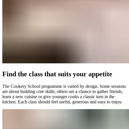
Find the class that suits your appetite​​​​‌ ‍ ​‍​‍‌‍ ‌ ​‍‌‍‍‌‌‍‌ ‌‍‍‌‌‍ ‍​‍​‍​ ‍‍​‍​‍‌ ​ ‌‍​‌‌‍ ‍‌‍‍‌‌ ‌​‌ ‍‌​‍ ‍‌‍‍‌‌‍ ​‍​‍​‍ ​​‍​‍‌‍‍​‌ ​‍‌‍‌‌‌‍‌‍​‍​‍​ ‍‍​‍​‍‌‍‍​‌ ‌​‌ ‌​‌ ​​‌ ​ ​ ‍‍​‍ ​‍ ‌‍ ​​‍ ‌‌‍​‌‌‍ ‍‌‍‌​​‍ ‌‌ ​‍​‍ ‌‌‍‍​‌‍ ‌ ‌​‌‍‌‌‌‍ ​‌ ​ ​‍ ‌‌ ​ ‌ ‌​‌ ‌‌‌‍‌​‌‍‍‌‌‍ ​‍ ‍‌ ‌‍‌‍‌‌‌ ​‍‌‍​ ‌‍‌‌‌‍ ​​‍ ‍‌‍​‌‌ ​​‌ ​​​‍ ‌‍‍‌‌‍ ‍‌ ‌​‌‍‌‌‌‍ ‍‌ ‌​​‍ ‌‍‌‌‌‍‌​‌‍‍‌‌ ‌​​‍ ‌‍ ‌‌‍ ‌‍‌​‌‍‌‌​ ‌‌ ​​‌ ​‍‌‍‌‌‌ ​ ‌‍‌‌‌‍ ‍‌ ‌​‌‍​‌‌ ‌​‌‍‍‌‌‍ ‌‍ ‍​ ‍ ‌‍‍‌‌‍‌​​ ‌‌‍‍​‌‍ ‌ ‌​‌‍‌‌‌‍ ​‌​​ ‌‍ ​‌‍​‌‌ ​ ‌ ​ ‌​‍‌‌‍ ‍‌‍‌​‌‍‌‌‌ ‍​​‍ ‌​ ‍‌​ ​ ​ ‌‌​ ‌‌​ ​‍‌‍​‌​ ‌‍‌‍​ ​‍ ‌​ ​​​ ​‌‌‍‌​​ ‍‌​‍ ‌​ ‌​​ ‌‍​ ‌‌‌‍‌​​‍ ‌‌‍​‍​ ‌ ​ ​ ​ ‌‍​‍ ‌​ ‌‍​ ‍​​ ‌​‌‍​‍‌‍​ ​ ‌‌​ ​‍‌‍​‍​ ‌‍​ ​​​ ‌‌​ ‌‌​ ‍ ‌ ‌​‌ ‍‌‌ ​​‌‍‌‌​ ‌‌‍‍​‌‍ ‌ ‌​‌‍‌‌‌‍ ​‌​​ ‌‍ ​‌‍​‌‌ ​ ‌ ​ ‌​‍‌‌‍ ‍‌‍‌​‌‍‌‌‌ ‍​​ ‍ ‌ ​​‌‍​‌‌ ‌​‌‍‍​​ ‌‌ ​​‌‍​‌‌‍‌ ‌‍‌‌‌​​‍‌ ‌‌‌‍‍‌‌‍ ​‌‍‌​‌‍‌‌‌ ​‍​‍‌‌​ ‌‌‌​​‍‌‌ ‌‍‍ ‌‍‌‌‌ ‍‌​‍‌‌​ ​ ‌​‌​​‍‌‌​ ​ ‌​‌​​‍‌‌​ ​‍​ ​‍‌‍​‍​ ‌ ​ ​​​ ​​‌‍​‌​ ‌‍​ ‌ ​ ​​‌‍​ ‌‍‌‌‌‍​‌​ ‌​​‍‌‌​ ​‍​ ​‍​‍‌‌​ ‌‌‌​‌​​‍ ‍‌‍‍​‌‍‌‌‌‍​‌‌‍‌​‌‍‍‌‌‍ ‍‌‍‌ ​ ‌‍​‍‌‍​‌‌ ​ ‌‍‌‌‌‌‌‌‌ ​‍‌‍ ​​ ‌‌‍‍​‌ ‌​‌ ‌​‌ ​​‌ ​ ​‍‌‌​ ​ ‌​​‌​‍‌‌​ ​‍‌​‌‍​‍‌‌​ ​‍‌​‌‍‌‍ ​​‍ ‌‌‍​‌‌‍ ‍‌‍‌​​‍ ‌‌ ​‍​‍ ‌‌‍‍​‌‍ ‌ ‌​‌‍‌‌‌‍ ​‌ ​ ​‍ ‌‌ ​ ‌ ‌​‌ ‌‌‌‍‌​‌‍‍‌‌‍ ​‍ ‍‌ ‌‍‌‍‌‌‌ ​‍‌‍​ ‌‍‌‌‌‍ ​​‍ ‍‌‍​‌‌ ​​‌ ​​​‍‌‍‌‍‍‌‌‍‌​​ ‌‌‍‍​‌‍ ‌ ‌​‌‍‌‌‌‍ ​‌​​ ‌‍ ​‌‍​‌‌ ​ ‌ ​ ‌​‍‌‌‍ ‍‌‍‌​‌‍‌‌‌ ‍​​‍ ‌​ ‍‌​ ​ ​ ‌‌​ ‌‌​ ​‍‌‍​‌​ ‌‍‌‍​ ​‍ ‌​ ​​​ ​‌‌‍‌​​ ‍‌​‍ ‌​ ‌​​ ‌‍​ ‌‌‌‍‌​​‍ ‌‌‍​‍​ ‌ ​ ​ ​ ‌‍​‍ ‌​ ‌‍​ ‍​​ ‌​‌‍​‍‌‍​ ​ ‌‌​ ​‍‌‍​‍​ ‌‍​ ​​​ ‌‌​ ‌‌​‍‌‍‌ ‌​‌ ‍‌‌ ​​‌‍‌‌​ ‌‌‍‍​‌‍ ‌ ‌​‌‍‌‌‌‍ ​‌​​ ‌‍ ​‌‍​‌‌ ​ ‌ ​ ‌​‍‌‌‍ ‍‌‍‌​‌‍‌‌‌ ‍​​‍‌‍‌ ​​‌‍​‌‌ ‌​‌‍‍​​ ‌‌ ​​‌‍​‌‌‍‌ ‌‍‌‌‌​​‍‌ ‌‌‌‍‍‌‌‍ ​‌‍‌​‌‍‌‌‌ ​‍​‍‌‌​ ‌‌‌​​‍‌‌ ‌‍‍ ‌‍‌‌‌ ‍‌​‍‌‌​ ​ ‌​‌​​‍‌‌​ ​ ‌​‌​​‍‌‌​ ​‍​ ​‍‌‍​‍​ ‌ ​ ​​​ ​​‌‍​‌​ ‌‍​ ‌ ​ ​​‌‍​ ‌‍‌‌‌‍​‌​ ‌​​‍‌‌​ ​‍​ ​‍​‍‌‌​ ‌‌‌​‌​​‍ ‍‌‍‍​‌‍‌‌‌‍​‌‌‍‌​‌‍‍‌‌‍ ‍‌‍‌ ​‍‌‍‌ ​​‌‍‌‌‌ ​‍‌ ​ ‌ ​​‌‍‌‌‌‍​ ‌ ‌​‌‍‍‌‌ ‌‍‌‍‌‌​ ‌‌ ​​‌ ‌‌‌‍​‍‌‍ ​‌‍‍‌‌ ​ ‌‍‍​‌‍‌‌‌‍‌​​‍​‍‌ ‌
The Cookery School programme is varied by design. Some sessions
are about building core skills; others are a chance to gather friends,
learn a new cuisine or give younger cooks a classic turn in the
kitchen. Each class should feel useful, generous and easy to enjoy.​​​​‌ ‍ ​‍​‍‌‍ ‌ ​‍‌‍‍‌‌‍‌ ‌‍‍‌‌‍ ‍​‍​‍​ ‍‍​‍​‍‌ ​ ‌‍​‌‌‍ ‍‌‍‍‌‌ ‌​‌ ‍‌​‍ ‍‌‍‍‌‌‍ ​‍​‍​‍ ​​‍​‍‌‍‍​‌ ​‍‌‍‌‌‌‍‌‍​‍​‍​ ‍‍​‍​‍‌‍‍​‌ ‌​‌ ‌​‌ ​​‌ ​ ​ ‍‍​‍ ​‍ ‌‍ ​​‍ ‌‌‍​‌‌‍ ‍‌‍‌​​‍ ‌‌ ​‍​‍ ‌‌‍‍​‌‍ ‌ ‌​‌‍‌‌‌‍ ​‌ ​ ​‍ ‌‌ ​ ‌ ‌​‌ ‌‌‌‍‌​‌‍‍‌‌‍ ​‍ ‍‌ ‌‍‌‍‌‌‌ ​‍‌‍​ ‌‍‌‌‌‍ ​​‍ ‍‌‍​‌‌ ​​‌ ​​​‍ ‌‍‍‌‌‍ ‍‌ ‌​‌‍‌‌‌‍ ‍‌ ‌​​‍ ‌‍‌‌‌‍‌​‌‍‍‌‌ ‌​​‍ ‌‍ ‌‌‍ ‌‍‌​‌‍‌‌​ ‌‌ ​​‌ ​‍‌‍‌‌‌ ​ ‌‍‌‌‌‍ ‍‌ ‌​‌‍​‌‌ ‌​‌‍‍‌‌‍ ‌‍ ‍​ ‍ ‌‍‍‌‌‍‌​​ ‌‌‍‍​‌‍ ‌ ‌​‌‍‌‌‌‍ ​‌​​ ‌‍ ​‌‍​‌‌ ​ ‌ ​ ‌​‍‌‌‍ ‍‌‍‌​‌‍‌‌‌ ‍​​‍ ‌​ ‍‌​ ​ ​ ‌‌​ ‌‌​ ​‍‌‍​‌​ ‌‍‌‍​ ​‍ ‌​ ​​​ ​‌‌‍‌​​ ‍‌​‍ ‌​ ‌​​ ‌‍​ ‌‌‌‍‌​​‍ ‌‌‍​‍​ ‌ ​ ​ ​ ‌‍​‍ ‌​ ‌‍​ ‍​​ ‌​‌‍​‍‌‍​ ​ ‌‌​ ​‍‌‍​‍​ ‌‍​ ​​​ ‌‌​ ‌‌​ ‍ ‌ ‌​‌ ‍‌‌ ​​‌‍‌‌​ ‌‌‍‍​‌‍ ‌ ‌​‌‍‌‌‌‍ ​‌​​ ‌‍ ​‌‍​‌‌ ​ ‌ ​ ‌​‍‌‌‍ ‍‌‍‌​‌‍‌‌‌ ‍​​ ‍ ‌ ​​‌‍​‌‌ ‌​‌‍‍​​ ‌‌ ​​‌‍​‌‌‍‌ ‌‍‌‌‌​​‍‌ ‌‌‌‍‍‌‌‍ ​‌‍‌​‌‍‌‌‌ ​‍​‍‌‌​ ‌‌‌​​‍‌‌ ‌‍‍ ‌‍‌‌‌ ‍‌​‍‌‌​ ​ ‌​‌​​‍‌‌​ ​ ‌​‌​​‍‌‌​ ​‍​ ​‍‌‍​‍​ ‌ ​ ​​​ ​​‌‍​‌​ ‌‍​ ‌ ​ ​​‌‍​ ‌‍‌‌‌‍​‌​ ‌​​‍‌‌​ ​‍​ ​‍​‍‌‌​ ‌‌‌​‌​​‍ ‍‌‍​‍‌‍ ‌‍‌​‌ ‍‌​ ‌‍​‍‌‍​‌‌ ​ ‌‍‌‌‌‌‌‌‌ ​‍‌‍ ​​ ‌‌‍‍​‌ ‌​‌ ‌​‌ ​​‌ ​ ​‍‌‌​ ​ ‌​​‌​‍‌‌​ ​‍‌​‌‍​‍‌‌​ ​‍‌​‌‍‌‍ ​​‍ ‌‌‍​‌‌‍ ‍‌‍‌​​‍ ‌‌ ​‍​‍ ‌‌‍‍​‌‍ ‌ ‌​‌‍‌‌‌‍ ​‌ ​ ​‍ ‌‌ ​ ‌ ‌​‌ ‌‌‌‍‌​‌‍‍‌‌‍ ​‍ ‍‌ ‌‍‌‍‌‌‌ ​‍‌‍​ ‌‍‌‌‌‍ ​​‍ ‍‌‍​‌‌ ​​‌ ​​​‍‌‍‌‍‍‌‌‍‌​​ ‌‌‍‍​‌‍ ‌ ‌​‌‍‌‌‌‍ ​‌​​ ‌‍ ​‌‍​‌‌ ​ ‌ ​ ‌​‍‌‌‍ ‍‌‍‌​‌‍‌‌‌ ‍​​‍ ‌​ ‍‌​ ​ ​ ‌‌​ ‌‌​ ​‍‌‍​‌​ ‌‍‌‍​ ​‍ ‌​ ​​​ ​‌‌‍‌​​ ‍‌​‍ ‌​ ‌​​ ‌‍​ ‌‌‌‍‌​​‍ ‌‌‍​‍​ ‌ ​ ​ ​ ‌‍​‍ ‌​ ‌‍​ ‍​​ ‌​‌‍​‍‌‍​ ​ ‌‌​ ​‍‌‍​‍​ ‌‍​ ​​​ ‌‌​ ‌‌​‍‌‍‌ ‌​‌ ‍‌‌ ​​‌‍‌‌​ ‌‌‍‍​‌‍ ‌ ‌​‌‍‌‌‌‍ ​‌​​ ‌‍ ​‌‍​‌‌ ​ ‌ ​ ‌​‍‌‌‍ ‍‌‍‌​‌‍‌‌‌ ‍​​‍‌‍‌ ​​‌‍​‌‌ ‌​‌‍‍​​ ‌‌ ​​‌‍​‌‌‍‌ ‌‍‌‌‌​​‍‌ ‌‌‌‍‍‌‌‍ ​‌‍‌​‌‍‌‌‌ ​‍​‍‌‌​ ‌‌‌​​‍‌‌ ‌‍‍ ‌‍‌‌‌ ‍‌​‍‌‌​ ​ ‌​‌​​‍‌‌​ ​ ‌​‌​​‍‌‌​ ​‍​ ​‍‌‍​‍​ ‌ ​ ​​​ ​​‌‍​‌​ ‌‍​ ‌ ​ ​​‌‍​ ‌‍‌‌‌‍​‌​ ‌​​‍‌‌​ ​‍​ ​‍​‍‌‌​ ‌‌‌​‌​​‍ ‍‌‍​‍‌‍ ‌‍‌​‌ ‍‌​‍‌‍‌ ​​‌‍‌‌‌ ​‍‌ ​ ‌ ​​‌‍‌‌‌‍​ ‌ ‌​‌‍‍‌‌ ‌‍‌‍‌‌​ ‌‌ ​​‌ ‌‌‌‍​‍‌‍ ​‌‍‍‌‌ ​ ‌‍‍​‌‍‌‌‌‍‌​​‍​‍‌ ‌