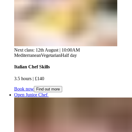
Next class: 12th August | 10:00AM
Mediterranean
Vegetarian
Half day
Italian Chef Skills​​​​‌ ‍ ​‍​‍‌‍ ‌ ​‍‌‍‍‌‌‍‌ ‌‍‍‌‌‍ ‍​‍​‍​ ‍‍​‍​‍‌ ​ ‌‍​‌‌‍ ‍‌‍‍‌‌ ‌​‌ ‍‌​‍ ‍‌‍‍‌‌‍ ​‍​‍​‍ ​​‍​‍‌‍‍​‌ ​‍‌‍‌‌‌‍‌‍​‍​‍​ ‍‍​‍​‍‌‍‍​‌ ‌​‌ ‌​‌ ​​‌ ​ ​ ‍‍​‍ ​‍ ‌‍ ​​‍ ‌‌‍​‌‌‍ ‍‌‍‌​​‍ ‌‌ ​‍​‍ ‌‌‍‍​‌‍ ‌ ‌​‌‍‌‌‌‍ ​‌ ​ ​‍ ‌‌ ​ ‌ ‌​‌ ‌‌‌‍‌​‌‍‍‌‌‍ ​‍ ‍‌ ‌‍‌‍‌‌‌ ​‍‌‍​ ‌‍‌‌‌‍ ​​‍ ‍‌‍​‌‌ ​​‌ ​​​‍ ‌‍‍‌‌‍ ‍‌ ‌​‌‍‌‌‌‍ ‍‌ ‌​​‍ ‌‍‌‌‌‍‌​‌‍‍‌‌ ‌​​‍ ‌‍ ‌‌‍ ‌‍‌​‌‍‌‌​ ‌‌ ​​‌ ​‍‌‍‌‌‌ ​ ‌‍‌‌‌‍ ‍‌ ‌​‌‍​‌‌ ‌​‌‍‍‌‌‍ ‌‍ ‍​ ‍ ‌‍‍‌‌‍‌​​ ‌‌‍‌‌​ ‍‌‌‍‌‌​ ‌ ‌‍​‍​ ‍‌​ ​‍​ ​‌​‍ ‌​ ​‌​ ‍​​ ​​​ ‍​​‍ ‌​ ‌​​ ​ ‌‍​ ​ ​‌​‍ ‌‌‍​‍‌‍​ ‌‍​‍‌‍‌‌​‍ ‌‌‍​ ‌‍​‌​ ‌ ​ ‍‌​ ​​‌‍‌‍‌‍‌‍​ ​‌​ ​​‌‍​ ​ ‍‌‌‍‌‌​ ‍ ‌ ‌​‌ ‍‌‌ ​​‌‍‌‌​ ‌‌‍‍​‌‍ ‌ ‌​‌‍‌‌‌‍ ​‌​​ ‌‍ ​‌‍​‌‌ ​ ‌ ​ ​ ‍ ‌ ​​‌‍​‌‌ ‌​‌‍‍​​ ‌‌ ‌​‌‍‍‌‌ ‌​‌‍ ​‌‍‌‌​ ‌‍​‍‌‍​‌‌ ​ ‌‍‌‌‌‌‌‌‌ ​‍‌‍ ​​ ‌‌‍‍​‌ ‌​‌ ‌​‌ ​​‌ ​ ​‍‌‌​ ​ ‌​​‌​‍‌‌​ ​‍‌​‌‍​‍‌‌​ ​‍‌​‌‍‌‍ ​​‍ ‌‌‍​‌‌‍ ‍‌‍‌​​‍ ‌‌ ​‍​‍ ‌‌‍‍​‌‍ ‌ ‌​‌‍‌‌‌‍ ​‌ ​ ​‍ ‌‌ ​ ‌ ‌​‌ ‌‌‌‍‌​‌‍‍‌‌‍ ​‍ ‍‌ ‌‍‌‍‌‌‌ ​‍‌‍​ ‌‍‌‌‌‍ ​​‍ ‍‌‍​‌‌ ​​‌ ​​​‍‌‍‌‍‍‌‌‍‌​​ ‌‌‍‌‌​ ‍‌‌‍‌‌​ ‌ ‌‍​‍​ ‍‌​ ​‍​ ​‌​‍ ‌​ ​‌​ ‍​​ ​​​ ‍​​‍ ‌​ ‌​​ ​ ‌‍​ ​ ​‌​‍ ‌‌‍​‍‌‍​ ‌‍​‍‌‍‌‌​‍ ‌‌‍​ ‌‍​‌​ ‌ ​ ‍‌​ ​​‌‍‌‍‌‍‌‍​ ​‌​ ​​‌‍​ ​ ‍‌‌‍‌‌​‍‌‍‌ ‌​‌ ‍‌‌ ​​‌‍‌‌​ ‌‌‍‍​‌‍ ‌ ‌​‌‍‌‌‌‍ ​‌​​ ‌‍ ​‌‍​‌‌ ​ ‌ ​ ​‍‌‍‌ ​​‌‍​‌‌ ‌​‌‍‍​​ ‌‌ ‌​‌‍‍‌‌ ‌​‌‍ ​‌‍‌‌​‍‌‍‌ ​​‌‍‌‌‌ ​‍‌ ​ ‌ ​​‌‍‌‌‌‍​ ‌ ‌​‌‍‍‌‌ ‌‍‌‍‌‌​ ‌‌ ​​‌ ‌‌‌‍​‍‌‍ ​‌‍‍‌‌ ​ ‌‍‍​‌‍‌‌‌‍‌​​‍​‍‌ ‌
3.5 hours​​​​‌ ‍ ​‍​‍‌‍ ‌ ​‍‌‍‍‌‌‍‌ ‌‍‍‌‌‍ ‍​‍​‍​ ‍‍​‍​‍‌ ​ ‌‍​‌‌‍ ‍‌‍‍‌‌ ‌​‌ ‍‌​‍ ‍‌‍‍‌‌‍ ​‍​‍​‍ ​​‍​‍‌‍‍​‌ ​‍‌‍‌‌‌‍‌‍​‍​‍​ ‍‍​‍​‍‌‍‍​‌ ‌​‌ ‌​‌ ​​‌ ​ ​ ‍‍​‍ ​‍ ‌‍ ​​‍ ‌‌‍​‌‌‍ ‍‌‍‌​​‍ ‌‌ ​‍​‍ ‌‌‍‍​‌‍ ‌ ‌​‌‍‌‌‌‍ ​‌ ​ ​‍ ‌‌ ​ ‌ ‌​‌ ‌‌‌‍‌​‌‍‍‌‌‍ ​‍ ‍‌ ‌‍‌‍‌‌‌ ​‍‌‍​ ‌‍‌‌‌‍ ​​‍ ‍‌‍​‌‌ ​​‌ ​​​‍ ‌‍‍‌‌‍ ‍‌ ‌​‌‍‌‌‌‍ ‍‌ ‌​​‍ ‌‍‌‌‌‍‌​‌‍‍‌‌ ‌​​‍ ‌‍ ‌‌‍ ‌‍‌​‌‍‌‌​ ‌‌ ​​‌ ​‍‌‍‌‌‌ ​ ‌‍‌‌‌‍ ‍‌ ‌​‌‍​‌‌ ‌​‌‍‍‌‌‍ ‌‍ ‍​ ‍ ‌‍‍‌‌‍‌​​ ‌‌‍‌‌​ ‍‌‌‍‌‌​ ‌ ‌‍​‍​ ‍‌​ ​‍​ ​‌​‍ ‌​ ​‌​ ‍​​ ​​​ ‍​​‍ ‌​ ‌​​ ​ ‌‍​ ​ ​‌​‍ ‌‌‍​‍‌‍​ ‌‍​‍‌‍‌‌​‍ ‌‌‍​ ‌‍​‌​ ‌ ​ ‍‌​ ​​‌‍‌‍‌‍‌‍​ ​‌​ ​​‌‍​ ​ ‍‌‌‍‌‌​ ‍ ‌ ‌​‌ ‍‌‌ ​​‌‍‌‌​ ‌‌‍‍​‌‍ ‌ ‌​‌‍‌‌‌‍ ​‌​​ ‌‍ ​‌‍​‌‌ ​ ‌ ​ ​ ‍ ‌ ​​‌‍​‌‌ ‌​‌‍‍​​ ‌‌ ‌​‌‍‍‌‌‍ ‌‌‍‌‌​ ‌‍​‍‌‍​‌‌ ​ ‌‍‌‌‌‌‌‌‌ ​‍‌‍ ​​ ‌‌‍‍​‌ ‌​‌ ‌​‌ ​​‌ ​ ​‍‌‌​ ​ ‌​​‌​‍‌‌​ ​‍‌​‌‍​‍‌‌​ ​‍‌​‌‍‌‍ ​​‍ ‌‌‍​‌‌‍ ‍‌‍‌​​‍ ‌‌ ​‍​‍ ‌‌‍‍​‌‍ ‌ ‌​‌‍‌‌‌‍ ​‌ ​ ​‍ ‌‌ ​ ‌ ‌​‌ ‌‌‌‍‌​‌‍‍‌‌‍ ​‍ ‍‌ ‌‍‌‍‌‌‌ ​‍‌‍​ ‌‍‌‌‌‍ ​​‍ ‍‌‍​‌‌ ​​‌ ​​​‍‌‍‌‍‍‌‌‍‌​​ ‌‌‍‌‌​ ‍‌‌‍‌‌​ ‌ ‌‍​‍​ ‍‌​ ​‍​ ​‌​‍ ‌​ ​‌​ ‍​​ ​​​ ‍​​‍ ‌​ ‌​​ ​ ‌‍​ ​ ​‌​‍ ‌‌‍​‍‌‍​ ‌‍​‍‌‍‌‌​‍ ‌‌‍​ ‌‍​‌​ ‌ ​ ‍‌​ ​​‌‍‌‍‌‍‌‍​ ​‌​ ​​‌‍​ ​ ‍‌‌‍‌‌​‍‌‍‌ ‌​‌ ‍‌‌ ​​‌‍‌‌​ ‌‌‍‍​‌‍ ‌ ‌​‌‍‌‌‌‍ ​‌​​ ‌‍ ​‌‍​‌‌ ​ ‌ ​ ​‍‌‍‌ ​​‌‍​‌‌ ‌​‌‍‍​​ ‌‌ ‌​‌‍‍‌‌‍ ‌‌‍‌‌​‍‌‍‌ ​​‌‍‌‌‌ ​‍‌ ​ ‌ ​​‌‍‌‌‌‍​ ‌ ‌​‌‍‍‌‌ ‌‍‌‍‌‌​ ‌‌ ​​‌ ‌‌‌‍​‍‌‍ ​‌‍‍‌‌ ​ ‌‍‍​‌‍‌‌‌‍‌​​‍​‍‌ ‌ | £140​​​​‌ ‍ ​‍​‍‌‍ ‌ ​‍‌‍‍‌‌‍‌ ‌‍‍‌‌‍ ‍​‍​‍​ ‍‍​‍​‍‌ ​ ‌‍​‌‌‍ ‍‌‍‍‌‌ ‌​‌ ‍‌​‍ ‍‌‍‍‌‌‍ ​‍​‍​‍ ​​‍​‍‌‍‍​‌ ​‍‌‍‌‌‌‍‌‍​‍​‍​ ‍‍​‍​‍‌‍‍​‌ ‌​‌ ‌​‌ ​​‌ ​ ​ ‍‍​‍ ​‍ ‌‍ ​​‍ ‌‌‍​‌‌‍ ‍‌‍‌​​‍ ‌‌ ​‍​‍ ‌‌‍‍​‌‍ ‌ ‌​‌‍‌‌‌‍ ​‌ ​ ​‍ ‌‌ ​ ‌ ‌​‌ ‌‌‌‍‌​‌‍‍‌‌‍ ​‍ ‍‌ ‌‍‌‍‌‌‌ ​‍‌‍​ ‌‍‌‌‌‍ ​​‍ ‍‌‍​‌‌ ​​‌ ​​​‍ ‌‍‍‌‌‍ ‍‌ ‌​‌‍‌‌‌‍ ‍‌ ‌​​‍ ‌‍‌‌‌‍‌​‌‍‍‌‌ ‌​​‍ ‌‍ ‌‌‍ ‌‍‌​‌‍‌‌​ ‌‌ ​​‌ ​‍‌‍‌‌‌ ​ ‌‍‌‌‌‍ ‍‌ ‌​‌‍​‌‌ ‌​‌‍‍‌‌‍ ‌‍ ‍​ ‍ ‌‍‍‌‌‍‌​​ ‌‌‍‌‌​ ‍‌‌‍‌‌​ ‌ ‌‍​‍​ ‍‌​ ​‍​ ​‌​‍ ‌​ ​‌​ ‍​​ ​​​ ‍​​‍ ‌​ ‌​​ ​ ‌‍​ ​ ​‌​‍ ‌‌‍​‍‌‍​ ‌‍​‍‌‍‌‌​‍ ‌‌‍​ ‌‍​‌​ ‌ ​ ‍‌​ ​​‌‍‌‍‌‍‌‍​ ​‌​ ​​‌‍​ ​ ‍‌‌‍‌‌​ ‍ ‌ ‌​‌ ‍‌‌ ​​‌‍‌‌​ ‌‌‍‍​‌‍ ‌ ‌​‌‍‌‌‌‍ ​‌​​ ‌‍ ​‌‍​‌‌ ​ ‌ ​ ​ ‍ ‌ ​​‌‍​‌‌ ‌​‌‍‍​​ ‌‌ ​​‌ ​‍‌‍‍‌‌‍​ ‌‍‌‌​ ‌‍​‍‌‍​‌‌ ​ ‌‍‌‌‌‌‌‌‌ ​‍‌‍ ​​ ‌‌‍‍​‌ ‌​‌ ‌​‌ ​​‌ ​ ​‍‌‌​ ​ ‌​​‌​‍‌‌​ ​‍‌​‌‍​‍‌‌​ ​‍‌​‌‍‌‍ ​​‍ ‌‌‍​‌‌‍ ‍‌‍‌​​‍ ‌‌ ​‍​‍ ‌‌‍‍​‌‍ ‌ ‌​‌‍‌‌‌‍ ​‌ ​ ​‍ ‌‌ ​ ‌ ‌​‌ ‌‌‌‍‌​‌‍‍‌‌‍ ​‍ ‍‌ ‌‍‌‍‌‌‌ ​‍‌‍​ ‌‍‌‌‌‍ ​​‍ ‍‌‍​‌‌ ​​‌ ​​​‍‌‍‌‍‍‌‌‍‌​​ ‌‌‍‌‌​ ‍‌‌‍‌‌​ ‌ ‌‍​‍​ ‍‌​ ​‍​ ​‌​‍ ‌​ ​‌​ ‍​​ ​​​ ‍​​‍ ‌​ ‌​​ ​ ‌‍​ ​ ​‌​‍ ‌‌‍​‍‌‍​ ‌‍​‍‌‍‌‌​‍ ‌‌‍​ ‌‍​‌​ ‌ ​ ‍‌​ ​​‌‍‌‍‌‍‌‍​ ​‌​ ​​‌‍​ ​ ‍‌‌‍‌‌​‍‌‍‌ ‌​‌ ‍‌‌ ​​‌‍‌‌​ ‌‌‍‍​‌‍ ‌ ‌​‌‍‌‌‌‍ ​‌​​ ‌‍ ​‌‍​‌‌ ​ ‌ ​ ​‍‌‍‌ ​​‌‍​‌‌ ‌​‌‍‍​​ ‌‌ ​​‌ ​‍‌‍‍‌‌‍​ ‌‍‌‌​‍‌‍‌ ​​‌‍‌‌‌ ​‍‌ ​ ‌ ​​‌‍‌‌‌‍​ ‌ ‌​‌‍‍‌‌ ‌‍‌‍‌‌​ ‌‌ ​​‌ ‌‌‌‍​‍‌‍ ​‌‍‍‌‌ ​ ‌‍‍​‌‍‌‌‌‍‌​​‍​‍‌ ‌
Book now
Find out more
Open Junior Chef ​​​​‌ ‍ ​‍​‍‌‍ ‌ ​‍‌‍‍‌‌‍‌ ‌‍‍‌‌‍ ‍​‍​‍​ ‍‍​‍​‍‌ ​ ‌‍​‌‌‍ ‍‌‍‍‌‌ ‌​‌ ‍‌​‍ ‍‌‍‍‌‌‍ ​‍​‍​‍ ​​‍​‍‌‍‍​‌ ​‍‌‍‌‌‌‍‌‍​‍​‍​ ‍‍​‍​‍‌‍‍​‌ ‌​‌ ‌​‌ ​​‌ ​ ​ ‍‍​‍ ​‍ ‌‍ ​​‍ ‌‌‍​‌‌‍ ‍‌‍‌​​‍ ‌‌ ​‍​‍ ‌‌‍‍​‌‍ ‌ ‌​‌‍‌‌‌‍ ​‌ ​ ​‍ ‌‌ ​ ‌ ‌​‌ ‌‌‌‍‌​‌‍‍‌‌‍ ​‍ ‍‌ ‌‍‌‍‌‌‌ ​‍‌‍​ ‌‍‌‌‌‍ ​​‍ ‍‌‍​‌‌ ​​‌ ​​​‍ ‌‍‍‌‌‍ ‍‌ ‌​‌‍‌‌‌‍ ‍‌ ‌​​‍ ‌‍‌‌‌‍‌​‌‍‍‌‌ ‌​​‍ ‌‍ ‌‌‍ ‌‍‌​‌‍‌‌​ ‌‌ ​​‌ ​‍‌‍‌‌‌ ​ ‌‍‌‌‌‍ ‍‌ ‌​‌‍​‌‌ ‌​‌‍‍‌‌‍ ‌‍ ‍​ ‍ ‌‍‍‌‌‍‌​​ ‌‌‍‌​‌‍‌‍​ ​‍​ ‍‌‌‍‌‍‌‍​‍​ ‌​‌‍‌​​‍ ‌​ ‌​​ ‌ ​ ‍‌‌‍‌‍​‍ ‌​ ‌​​ ‌‍​ ‌‌‌‍​ ​‍ ‌​ ‍‌​ ​​​ ‌ ​ ‍​​‍ ‌‌‍​‍‌‍​ ​ ‌‍​ ​‍​ ​ ​ ​‍‌‍‌‌​ ‌‍‌‍​‍​ ‌‍​ ​‍​ ​‌​ ‍ ‌ ‌​‌ ‍‌‌ ​​‌‍‌‌​ ‌‌‍‍​‌‍ ‌ ‌​‌‍‌‌‌‍ ​‌​​ ‌‍ ​‌‍​‌‌ ​ ‌ ​ ​ ‍ ‌ ​​‌‍​‌‌ ‌​‌‍‍​​ ‌‌ ‌​‌‍‍‌‌ ‌​‌‍ ​‌‍‌‌​ ‌‍​‍‌‍​‌‌ ​ ‌‍‌‌‌‌‌‌‌ ​‍‌‍ ​​ ‌‌‍‍​‌ ‌​‌ ‌​‌ ​​‌ ​ ​‍‌‌​ ​ ‌​​‌​‍‌‌​ ​‍‌​‌‍​‍‌‌​ ​‍‌​‌‍‌‍ ​​‍ ‌‌‍​‌‌‍ ‍‌‍‌​​‍ ‌‌ ​‍​‍ ‌‌‍‍​‌‍ ‌ ‌​‌‍‌‌‌‍ ​‌ ​ ​‍ ‌‌ ​ ‌ ‌​‌ ‌‌‌‍‌​‌‍‍‌‌‍ ​‍ ‍‌ ‌‍‌‍‌‌‌ ​‍‌‍​ ‌‍‌‌‌‍ ​​‍ ‍‌‍​‌‌ ​​‌ ​​​‍‌‍‌‍‍‌‌‍‌​​ ‌‌‍‌​‌‍‌‍​ ​‍​ ‍‌‌‍‌‍‌‍​‍​ ‌​‌‍‌​​‍ ‌​ ‌​​ ‌ ​ ‍‌‌‍‌‍​‍ ‌​ ‌​​ ‌‍​ ‌‌‌‍​ ​‍ ‌​ ‍‌​ ​​​ ‌ ​ ‍​​‍ ‌‌‍​‍‌‍​ ​ ‌‍​ ​‍​ ​ ​ ​‍‌‍‌‌​ ‌‍‌‍​‍​ ‌‍​ ​‍​ ​‌​‍‌‍‌ ‌​‌ ‍‌‌ ​​‌‍‌‌​ ‌‌‍‍​‌‍ ‌ ‌​‌‍‌‌‌‍ ​‌​​ ‌‍ ​‌‍​‌‌ ​ ‌ ​ ​‍‌‍‌ ​​‌‍​‌‌ ‌​‌‍‍​​ ‌‌ ‌​‌‍‍‌‌ ‌​‌‍ ​‌‍‌‌​‍‌‍‌ ​​‌‍‌‌‌ ​‍‌ ​ ‌ ​​‌‍‌‌‌‍​ ‌ ‌​‌‍‍‌‌ ‌‍‌‍‌‌​ ‌‌ ​​‌ ‌‌‌‍​‍‌‍ ​‌‍‍‌‌ ​ ‌‍‍​‌‍‌‌‌‍‌​​‍​‍‌ ‌