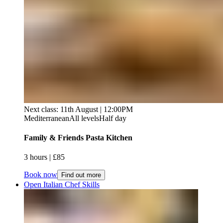
Next class: 11th August | 12:00PM
Mediterranean
All levels
Half day
Family & Friends Pasta Kitchen​​​​‌ ‍ ​‍​‍‌‍ ‌ ​‍‌‍‍‌‌‍‌ ‌‍‍‌‌‍ ‍​‍​‍​ ‍‍​‍​‍‌ ​ ‌‍​‌‌‍ ‍‌‍‍‌‌ ‌​‌ ‍‌​‍ ‍‌‍‍‌‌‍ ​‍​‍​‍ ​​‍​‍‌‍‍​‌ ​‍‌‍‌‌‌‍‌‍​‍​‍​ ‍‍​‍​‍‌‍‍​‌ ‌​‌ ‌​‌ ​​‌ ​ ​ ‍‍​‍ ​‍ ‌‍ ​​‍ ‌‌‍​‌‌‍ ‍‌‍‌​​‍ ‌‌ ​‍​‍ ‌‌‍‍​‌‍ ‌ ‌​‌‍‌‌‌‍ ​‌ ​ ​‍ ‌‌ ​ ‌ ‌​‌ ‌‌‌‍‌​‌‍‍‌‌‍ ​‍ ‍‌ ‌‍‌‍‌‌‌ ​‍‌‍​ ‌‍‌‌‌‍ ​​‍ ‍‌‍​‌‌ ​​‌ ​​​‍ ‌‍‍‌‌‍ ‍‌ ‌​‌‍‌‌‌‍ ‍‌ ‌​​‍ ‌‍‌‌‌‍‌​‌‍‍‌‌ ‌​​‍ ‌‍ ‌‌‍ ‌‍‌​‌‍‌‌​ ‌‌ ​​‌ ​‍‌‍‌‌‌ ​ ‌‍‌‌‌‍ ‍‌ ‌​‌‍​‌‌ ‌​‌‍‍‌‌‍ ‌‍ ‍​ ‍ ‌‍‍‌‌‍‌​​ ‌​ ‍‌‌‍​‌​ ‌ ‌‍​‍‌‍​ ​ ‌‍‌‍‌​​ ‌‌​‍ ‌‌‍​‌​ ‍‌​ ‌​‌‍​‌​‍ ‌​ ‌​​ ‍‌‌‍‌‍‌‍‌​​‍ ‌‌‍​‍​ ‌ ​ ‍​​ ‌‍​‍ ‌​ ​​​ ‍‌‌‍​‍‌‍‌​​ ​ ‌‍​‍‌‍‌‌‌‍​‍​ ‌​‌‍​‍​ ​‌‌‍​‌​ ‍ ‌ ‌​‌ ‍‌‌ ​​‌‍‌‌​ ‌‌‍‍​‌‍ ‌ ‌​‌‍‌‌‌‍ ​‌​​ ‌‍ ​‌‍​‌‌ ​ ‌ ​ ​ ‍ ‌ ​​‌‍​‌‌ ‌​‌‍‍​​ ‌‌ ‌​‌‍‍‌‌ ‌​‌‍ ​‌‍‌‌​ ‌‍​‍‌‍​‌‌ ​ ‌‍‌‌‌‌‌‌‌ ​‍‌‍ ​​ ‌‌‍‍​‌ ‌​‌ ‌​‌ ​​‌ ​ ​‍‌‌​ ​ ‌​​‌​‍‌‌​ ​‍‌​‌‍​‍‌‌​ ​‍‌​‌‍‌‍ ​​‍ ‌‌‍​‌‌‍ ‍‌‍‌​​‍ ‌‌ ​‍​‍ ‌‌‍‍​‌‍ ‌ ‌​‌‍‌‌‌‍ ​‌ ​ ​‍ ‌‌ ​ ‌ ‌​‌ ‌‌‌‍‌​‌‍‍‌‌‍ ​‍ ‍‌ ‌‍‌‍‌‌‌ ​‍‌‍​ ‌‍‌‌‌‍ ​​‍ ‍‌‍​‌‌ ​​‌ ​​​‍‌‍‌‍‍‌‌‍‌​​ ‌​ ‍‌‌‍​‌​ ‌ ‌‍​‍‌‍​ ​ ‌‍‌‍‌​​ ‌‌​‍ ‌‌‍​‌​ ‍‌​ ‌​‌‍​‌​‍ ‌​ ‌​​ ‍‌‌‍‌‍‌‍‌​​‍ ‌‌‍​‍​ ‌ ​ ‍​​ ‌‍​‍ ‌​ ​​​ ‍‌‌‍​‍‌‍‌​​ ​ ‌‍​‍‌‍‌‌‌‍​‍​ ‌​‌‍​‍​ ​‌‌‍​‌​‍‌‍‌ ‌​‌ ‍‌‌ ​​‌‍‌‌​ ‌‌‍‍​‌‍ ‌ ‌​‌‍‌‌‌‍ ​‌​​ ‌‍ ​‌‍​‌‌ ​ ‌ ​ ​‍‌‍‌ ​​‌‍​‌‌ ‌​‌‍‍​​ ‌‌ ‌​‌‍‍‌‌ ‌​‌‍ ​‌‍‌‌​‍‌‍‌ ​​‌‍‌‌‌ ​‍‌ ​ ‌ ​​‌‍‌‌‌‍​ ‌ ‌​‌‍‍‌‌ ‌‍‌‍‌‌​ ‌‌ ​​‌ ‌‌‌‍​‍‌‍ ​‌‍‍‌‌ ​ ‌‍‍​‌‍‌‌‌‍‌​​‍​‍‌ ‌
3 hours​​​​‌ ‍ ​‍​‍‌‍ ‌ ​‍‌‍‍‌‌‍‌ ‌‍‍‌‌‍ ‍​‍​‍​ ‍‍​‍​‍‌ ​ ‌‍​‌‌‍ ‍‌‍‍‌‌ ‌​‌ ‍‌​‍ ‍‌‍‍‌‌‍ ​‍​‍​‍ ​​‍​‍‌‍‍​‌ ​‍‌‍‌‌‌‍‌‍​‍​‍​ ‍‍​‍​‍‌‍‍​‌ ‌​‌ ‌​‌ ​​‌ ​ ​ ‍‍​‍ ​‍ ‌‍ ​​‍ ‌‌‍​‌‌‍ ‍‌‍‌​​‍ ‌‌ ​‍​‍ ‌‌‍‍​‌‍ ‌ ‌​‌‍‌‌‌‍ ​‌ ​ ​‍ ‌‌ ​ ‌ ‌​‌ ‌‌‌‍‌​‌‍‍‌‌‍ ​‍ ‍‌ ‌‍‌‍‌‌‌ ​‍‌‍​ ‌‍‌‌‌‍ ​​‍ ‍‌‍​‌‌ ​​‌ ​​​‍ ‌‍‍‌‌‍ ‍‌ ‌​‌‍‌‌‌‍ ‍‌ ‌​​‍ ‌‍‌‌‌‍‌​‌‍‍‌‌ ‌​​‍ ‌‍ ‌‌‍ ‌‍‌​‌‍‌‌​ ‌‌ ​​‌ ​‍‌‍‌‌‌ ​ ‌‍‌‌‌‍ ‍‌ ‌​‌‍​‌‌ ‌​‌‍‍‌‌‍ ‌‍ ‍​ ‍ ‌‍‍‌‌‍‌​​ ‌​ ‍‌‌‍​‌​ ‌ ‌‍​‍‌‍​ ​ ‌‍‌‍‌​​ ‌‌​‍ ‌‌‍​‌​ ‍‌​ ‌​‌‍​‌​‍ ‌​ ‌​​ ‍‌‌‍‌‍‌‍‌​​‍ ‌‌‍​‍​ ‌ ​ ‍​​ ‌‍​‍ ‌​ ​​​ ‍‌‌‍​‍‌‍‌​​ ​ ‌‍​‍‌‍‌‌‌‍​‍​ ‌​‌‍​‍​ ​‌‌‍​‌​ ‍ ‌ ‌​‌ ‍‌‌ ​​‌‍‌‌​ ‌‌‍‍​‌‍ ‌ ‌​‌‍‌‌‌‍ ​‌​​ ‌‍ ​‌‍​‌‌ ​ ‌ ​ ​ ‍ ‌ ​​‌‍​‌‌ ‌​‌‍‍​​ ‌‌ ‌​‌‍‍‌‌‍ ‌‌‍‌‌​ ‌‍​‍‌‍​‌‌ ​ ‌‍‌‌‌‌‌‌‌ ​‍‌‍ ​​ ‌‌‍‍​‌ ‌​‌ ‌​‌ ​​‌ ​ ​‍‌‌​ ​ ‌​​‌​‍‌‌​ ​‍‌​‌‍​‍‌‌​ ​‍‌​‌‍‌‍ ​​‍ ‌‌‍​‌‌‍ ‍‌‍‌​​‍ ‌‌ ​‍​‍ ‌‌‍‍​‌‍ ‌ ‌​‌‍‌‌‌‍ ​‌ ​ ​‍ ‌‌ ​ ‌ ‌​‌ ‌‌‌‍‌​‌‍‍‌‌‍ ​‍ ‍‌ ‌‍‌‍‌‌‌ ​‍‌‍​ ‌‍‌‌‌‍ ​​‍ ‍‌‍​‌‌ ​​‌ ​​​‍‌‍‌‍‍‌‌‍‌​​ ‌​ ‍‌‌‍​‌​ ‌ ‌‍​‍‌‍​ ​ ‌‍‌‍‌​​ ‌‌​‍ ‌‌‍​‌​ ‍‌​ ‌​‌‍​‌​‍ ‌​ ‌​​ ‍‌‌‍‌‍‌‍‌​​‍ ‌‌‍​‍​ ‌ ​ ‍​​ ‌‍​‍ ‌​ ​​​ ‍‌‌‍​‍‌‍‌​​ ​ ‌‍​‍‌‍‌‌‌‍​‍​ ‌​‌‍​‍​ ​‌‌‍​‌​‍‌‍‌ ‌​‌ ‍‌‌ ​​‌‍‌‌​ ‌‌‍‍​‌‍ ‌ ‌​‌‍‌‌‌‍ ​‌​​ ‌‍ ​‌‍​‌‌ ​ ‌ ​ ​‍‌‍‌ ​​‌‍​‌‌ ‌​‌‍‍​​ ‌‌ ‌​‌‍‍‌‌‍ ‌‌‍‌‌​‍‌‍‌ ​​‌‍‌‌‌ ​‍‌ ​ ‌ ​​‌‍‌‌‌‍​ ‌ ‌​‌‍‍‌‌ ‌‍‌‍‌‌​ ‌‌ ​​‌ ‌‌‌‍​‍‌‍ ​‌‍‍‌‌ ​ ‌‍‍​‌‍‌‌‌‍‌​​‍​‍‌ ‌ | £85​​​​‌ ‍ ​‍​‍‌‍ ‌ ​‍‌‍‍‌‌‍‌ ‌‍‍‌‌‍ ‍​‍​‍​ ‍‍​‍​‍‌ ​ ‌‍​‌‌‍ ‍‌‍‍‌‌ ‌​‌ ‍‌​‍ ‍‌‍‍‌‌‍ ​‍​‍​‍ ​​‍​‍‌‍‍​‌ ​‍‌‍‌‌‌‍‌‍​‍​‍​ ‍‍​‍​‍‌‍‍​‌ ‌​‌ ‌​‌ ​​‌ ​ ​ ‍‍​‍ ​‍ ‌‍ ​​‍ ‌‌‍​‌‌‍ ‍‌‍‌​​‍ ‌‌ ​‍​‍ ‌‌‍‍​‌‍ ‌ ‌​‌‍‌‌‌‍ ​‌ ​ ​‍ ‌‌ ​ ‌ ‌​‌ ‌‌‌‍‌​‌‍‍‌‌‍ ​‍ ‍‌ ‌‍‌‍‌‌‌ ​‍‌‍​ ‌‍‌‌‌‍ ​​‍ ‍‌‍​‌‌ ​​‌ ​​​‍ ‌‍‍‌‌‍ ‍‌ ‌​‌‍‌‌‌‍ ‍‌ ‌​​‍ ‌‍‌‌‌‍‌​‌‍‍‌‌ ‌​​‍ ‌‍ ‌‌‍ ‌‍‌​‌‍‌‌​ ‌‌ ​​‌ ​‍‌‍‌‌‌ ​ ‌‍‌‌‌‍ ‍‌ ‌​‌‍​‌‌ ‌​‌‍‍‌‌‍ ‌‍ ‍​ ‍ ‌‍‍‌‌‍‌​​ ‌​ ‍‌‌‍​‌​ ‌ ‌‍​‍‌‍​ ​ ‌‍‌‍‌​​ ‌‌​‍ ‌‌‍​‌​ ‍‌​ ‌​‌‍​‌​‍ ‌​ ‌​​ ‍‌‌‍‌‍‌‍‌​​‍ ‌‌‍​‍​ ‌ ​ ‍​​ ‌‍​‍ ‌​ ​​​ ‍‌‌‍​‍‌‍‌​​ ​ ‌‍​‍‌‍‌‌‌‍​‍​ ‌​‌‍​‍​ ​‌‌‍​‌​ ‍ ‌ ‌​‌ ‍‌‌ ​​‌‍‌‌​ ‌‌‍‍​‌‍ ‌ ‌​‌‍‌‌‌‍ ​‌​​ ‌‍ ​‌‍​‌‌ ​ ‌ ​ ​ ‍ ‌ ​​‌‍​‌‌ ‌​‌‍‍​​ ‌‌ ​​‌ ​‍‌‍‍‌‌‍​ ‌‍‌‌​ ‌‍​‍‌‍​‌‌ ​ ‌‍‌‌‌‌‌‌‌ ​‍‌‍ ​​ ‌‌‍‍​‌ ‌​‌ ‌​‌ ​​‌ ​ ​‍‌‌​ ​ ‌​​‌​‍‌‌​ ​‍‌​‌‍​‍‌‌​ ​‍‌​‌‍‌‍ ​​‍ ‌‌‍​‌‌‍ ‍‌‍‌​​‍ ‌‌ ​‍​‍ ‌‌‍‍​‌‍ ‌ ‌​‌‍‌‌‌‍ ​‌ ​ ​‍ ‌‌ ​ ‌ ‌​‌ ‌‌‌‍‌​‌‍‍‌‌‍ ​‍ ‍‌ ‌‍‌‍‌‌‌ ​‍‌‍​ ‌‍‌‌‌‍ ​​‍ ‍‌‍​‌‌ ​​‌ ​​​‍‌‍‌‍‍‌‌‍‌​​ ‌​ ‍‌‌‍​‌​ ‌ ‌‍​‍‌‍​ ​ ‌‍‌‍‌​​ ‌‌​‍ ‌‌‍​‌​ ‍‌​ ‌​‌‍​‌​‍ ‌​ ‌​​ ‍‌‌‍‌‍‌‍‌​​‍ ‌‌‍​‍​ ‌ ​ ‍​​ ‌‍​‍ ‌​ ​​​ ‍‌‌‍​‍‌‍‌​​ ​ ‌‍​‍‌‍‌‌‌‍​‍​ ‌​‌‍​‍​ ​‌‌‍​‌​‍‌‍‌ ‌​‌ ‍‌‌ ​​‌‍‌‌​ ‌‌‍‍​‌‍ ‌ ‌​‌‍‌‌‌‍ ​‌​​ ‌‍ ​‌‍​‌‌ ​ ‌ ​ ​‍‌‍‌ ​​‌‍​‌‌ ‌​‌‍‍​​ ‌‌ ​​‌ ​‍‌‍‍‌‌‍​ ‌‍‌‌​‍‌‍‌ ​​‌‍‌‌‌ ​‍‌ ​ ‌ ​​‌‍‌‌‌‍​ ‌ ‌​‌‍‍‌‌ ‌‍‌‍‌‌​ ‌‌ ​​‌ ‌‌‌‍​‍‌‍ ​‌‍‍‌‌ ​ ‌‍‍​‌‍‌‌‌‍‌​​‍​‍‌ ‌
Book now
Find out more
Open Italian Chef Skills​​​​‌ ‍ ​‍​‍‌‍ ‌ ​‍‌‍‍‌‌‍‌ ‌‍‍‌‌‍ ‍​‍​‍​ ‍‍​‍​‍‌ ​ ‌‍​‌‌‍ ‍‌‍‍‌‌ ‌​‌ ‍‌​‍ ‍‌‍‍‌‌‍ ​‍​‍​‍ ​​‍​‍‌‍‍​‌ ​‍‌‍‌‌‌‍‌‍​‍​‍​ ‍‍​‍​‍‌‍‍​‌ ‌​‌ ‌​‌ ​​‌ ​ ​ ‍‍​‍ ​‍ ‌‍ ​​‍ ‌‌‍​‌‌‍ ‍‌‍‌​​‍ ‌‌ ​‍​‍ ‌‌‍‍​‌‍ ‌ ‌​‌‍‌‌‌‍ ​‌ ​ ​‍ ‌‌ ​ ‌ ‌​‌ ‌‌‌‍‌​‌‍‍‌‌‍ ​‍ ‍‌ ‌‍‌‍‌‌‌ ​‍‌‍​ ‌‍‌‌‌‍ ​​‍ ‍‌‍​‌‌ ​​‌ ​​​‍ ‌‍‍‌‌‍ ‍‌ ‌​‌‍‌‌‌‍ ‍‌ ‌​​‍ ‌‍‌‌‌‍‌​‌‍‍‌‌ ‌​​‍ ‌‍ ‌‌‍ ‌‍‌​‌‍‌‌​ ‌‌ ​​‌ ​‍‌‍‌‌‌ ​ ‌‍‌‌‌‍ ‍‌ ‌​‌‍​‌‌ ‌​‌‍‍‌‌‍ ‌‍ ‍​ ‍ ‌‍‍‌‌‍‌​​ ‌‌‍‌‌​ ‍‌‌‍‌‌​ ‌ ‌‍​‍​ ‍‌​ ​‍​ ​‌​‍ ‌​ ​‌​ ‍​​ ​​​ ‍​​‍ ‌​ ‌​​ ​ ‌‍​ ​ ​‌​‍ ‌‌‍​‍‌‍​ ‌‍​‍‌‍‌‌​‍ ‌‌‍​ ‌‍​‌​ ‌ ​ ‍‌​ ​​‌‍‌‍‌‍‌‍​ ​‌​ ​​‌‍​ ​ ‍‌‌‍‌‌​ ‍ ‌ ‌​‌ ‍‌‌ ​​‌‍‌‌​ ‌‌‍‍​‌‍ ‌ ‌​‌‍‌‌‌‍ ​‌​​ ‌‍ ​‌‍​‌‌ ​ ‌ ​ ​ ‍ ‌ ​​‌‍​‌‌ ‌​‌‍‍​​ ‌‌ ‌​‌‍‍‌‌ ‌​‌‍ ​‌‍‌‌​ ‌‍​‍‌‍​‌‌ ​ ‌‍‌‌‌‌‌‌‌ ​‍‌‍ ​​ ‌‌‍‍​‌ ‌​‌ ‌​‌ ​​‌ ​ ​‍‌‌​ ​ ‌​​‌​‍‌‌​ ​‍‌​‌‍​‍‌‌​ ​‍‌​‌‍‌‍ ​​‍ ‌‌‍​‌‌‍ ‍‌‍‌​​‍ ‌‌ ​‍​‍ ‌‌‍‍​‌‍ ‌ ‌​‌‍‌‌‌‍ ​‌ ​ ​‍ ‌‌ ​ ‌ ‌​‌ ‌‌‌‍‌​‌‍‍‌‌‍ ​‍ ‍‌ ‌‍‌‍‌‌‌ ​‍‌‍​ ‌‍‌‌‌‍ ​​‍ ‍‌‍​‌‌ ​​‌ ​​​‍‌‍‌‍‍‌‌‍‌​​ ‌‌‍‌‌​ ‍‌‌‍‌‌​ ‌ ‌‍​‍​ ‍‌​ ​‍​ ​‌​‍ ‌​ ​‌​ ‍​​ ​​​ ‍​​‍ ‌​ ‌​​ ​ ‌‍​ ​ ​‌​‍ ‌‌‍​‍‌‍​ ‌‍​‍‌‍‌‌​‍ ‌‌‍​ ‌‍​‌​ ‌ ​ ‍‌​ ​​‌‍‌‍‌‍‌‍​ ​‌​ ​​‌‍​ ​ ‍‌‌‍‌‌​‍‌‍‌ ‌​‌ ‍‌‌ ​​‌‍‌‌​ ‌‌‍‍​‌‍ ‌ ‌​‌‍‌‌‌‍ ​‌​​ ‌‍ ​‌‍​‌‌ ​ ‌ ​ ​‍‌‍‌ ​​‌‍​‌‌ ‌​‌‍‍​​ ‌‌ ‌​‌‍‍‌‌ ‌​‌‍ ​‌‍‌‌​‍‌‍‌ ​​‌‍‌‌‌ ​‍‌ ​ ‌ ​​‌‍‌‌‌‍​ ‌ ‌​‌‍‍‌‌ ‌‍‌‍‌‌​ ‌‌ ​​‌ ‌‌‌‍​‍‌‍ ​‌‍‍‌‌ ​ ‌‍‍​‌‍‌‌‌‍‌​​‍​‍‌ ‌