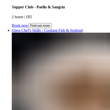
Supper Club - Paella & Sangria​​​​‌ ‍ ​‍​‍‌‍ ‌ ​‍‌‍‍‌‌‍‌ ‌‍‍‌‌‍ ‍​‍​‍​ ‍‍​‍​‍‌ ​ ‌‍​‌‌‍ ‍‌‍‍‌‌ ‌​‌ ‍‌​‍ ‍‌‍‍‌‌‍ ​‍​‍​‍ ​​‍​‍‌‍‍​‌ ​‍‌‍‌‌‌‍‌‍​‍​‍​ ‍‍​‍​‍‌‍‍​‌ ‌​‌ ‌​‌ ​​‌ ​ ​ ‍‍​‍ ​‍ ‌‍ ​​‍ ‌‌‍​‌‌‍ ‍‌‍‌​​‍ ‌‌ ​‍​‍ ‌‌‍‍​‌‍ ‌ ‌​‌‍‌‌‌‍ ​‌ ​ ​‍ ‌‌ ​ ‌ ‌​‌ ‌‌‌‍‌​‌‍‍‌‌‍ ​‍ ‍‌ ‌‍‌‍‌‌‌ ​‍‌‍​ ‌‍‌‌‌‍ ​​‍ ‍‌‍​‌‌ ​​‌ ​​​‍ ‌‍‍‌‌‍ ‍‌ ‌​‌‍‌‌‌‍ ‍‌ ‌​​‍ ‌‍‌‌‌‍‌​‌‍‍‌‌ ‌​​‍ ‌‍ ‌‌‍ ‌‍‌​‌‍‌‌​ ‌‌ ​​‌ ​‍‌‍‌‌‌ ​ ‌‍‌‌‌‍ ‍‌ ‌​‌‍​‌‌ ‌​‌‍‍‌‌‍ ‌‍ ‍​ ‍ ‌‍‍‌‌‍‌​​ ‌​ ‌‍​ ‌‌​ ​ ​ ​​​ ​​‌‍​‍‌‍‌‌‌‍​‌​‍ ‌​ ‌ ‌‍‌‌‌‍‌​‌‍​‌​‍ ‌​ ‌​​ ‌​‌‍​‌​ ‍​​‍ ‌‌‍​‍​ ‌ ​ ‍‌‌‍‌‌​‍ ‌​ ‌‍‌‍‌‌​ ‌‌​ ​‍​ ‌‍​ ‍‌​ ​​​ ​‌‌‍​‍​ ‌​‌‍‌‍​ ​‌​ ‍ ‌ ‌​‌ ‍‌‌ ​​‌‍‌‌​ ‌‌‍‍​‌‍ ‌ ‌​‌‍‌‌‌‍ ​‌​​ ‌‍ ​‌‍​‌‌ ​ ‌ ​ ​ ‍ ‌ ​​‌‍​‌‌ ‌​‌‍‍​​ ‌‌ ‌​‌‍‍‌‌ ‌​‌‍ ​‌‍‌‌​ ‌‍​‍‌‍​‌‌ ​ ‌‍‌‌‌‌‌‌‌ ​‍‌‍ ​​ ‌‌‍‍​‌ ‌​‌ ‌​‌ ​​‌ ​ ​‍‌‌​ ​ ‌​​‌​‍‌‌​ ​‍‌​‌‍​‍‌‌​ ​‍‌​‌‍‌‍ ​​‍ ‌‌‍​‌‌‍ ‍‌‍‌​​‍ ‌‌ ​‍​‍ ‌‌‍‍​‌‍ ‌ ‌​‌‍‌‌‌‍ ​‌ ​ ​‍ ‌‌ ​ ‌ ‌​‌ ‌‌‌‍‌​‌‍‍‌‌‍ ​‍ ‍‌ ‌‍‌‍‌‌‌ ​‍‌‍​ ‌‍‌‌‌‍ ​​‍ ‍‌‍​‌‌ ​​‌ ​​​‍‌‍‌‍‍‌‌‍‌​​ ‌​ ‌‍​ ‌‌​ ​ ​ ​​​ ​​‌‍​‍‌‍‌‌‌‍​‌​‍ ‌​ ‌ ‌‍‌‌‌‍‌​‌‍​‌​‍ ‌​ ‌​​ ‌​‌‍​‌​ ‍​​‍ ‌‌‍​‍​ ‌ ​ ‍‌‌‍‌‌​‍ ‌​ ‌‍‌‍‌‌​ ‌‌​ ​‍​ ‌‍​ ‍‌​ ​​​ ​‌‌‍​‍​ ‌​‌‍‌‍​ ​‌​‍‌‍‌ ‌​‌ ‍‌‌ ​​‌‍‌‌​ ‌‌‍‍​‌‍ ‌ ‌​‌‍‌‌‌‍ ​‌​​ ‌‍ ​‌‍​‌‌ ​ ‌ ​ ​‍‌‍‌ ​​‌‍​‌‌ ‌​‌‍‍​​ ‌‌ ‌​‌‍‍‌‌ ‌​‌‍ ​‌‍‌‌​‍‌‍‌ ​​‌‍‌‌‌ ​‍‌ ​ ‌ ​​‌‍‌‌‌‍​ ‌ ‌​‌‍‍‌‌ ‌‍‌‍‌‌​ ‌‌ ​​‌ ‌‌‌‍​‍‌‍ ​‌‍‍‌‌ ​ ‌‍‍​‌‍‌‌‌‍‌​​‍​‍‌ ‌
2 hours​​​​‌ ‍ ​‍​‍‌‍ ‌ ​‍‌‍‍‌‌‍‌ ‌‍‍‌‌‍ ‍​‍​‍​ ‍‍​‍​‍‌ ​ ‌‍​‌‌‍ ‍‌‍‍‌‌ ‌​‌ ‍‌​‍ ‍‌‍‍‌‌‍ ​‍​‍​‍ ​​‍​‍‌‍‍​‌ ​‍‌‍‌‌‌‍‌‍​‍​‍​ ‍‍​‍​‍‌‍‍​‌ ‌​‌ ‌​‌ ​​‌ ​ ​ ‍‍​‍ ​‍ ‌‍ ​​‍ ‌‌‍​‌‌‍ ‍‌‍‌​​‍ ‌‌ ​‍​‍ ‌‌‍‍​‌‍ ‌ ‌​‌‍‌‌‌‍ ​‌ ​ ​‍ ‌‌ ​ ‌ ‌​‌ ‌‌‌‍‌​‌‍‍‌‌‍ ​‍ ‍‌ ‌‍‌‍‌‌‌ ​‍‌‍​ ‌‍‌‌‌‍ ​​‍ ‍‌‍​‌‌ ​​‌ ​​​‍ ‌‍‍‌‌‍ ‍‌ ‌​‌‍‌‌‌‍ ‍‌ ‌​​‍ ‌‍‌‌‌‍‌​‌‍‍‌‌ ‌​​‍ ‌‍ ‌‌‍ ‌‍‌​‌‍‌‌​ ‌‌ ​​‌ ​‍‌‍‌‌‌ ​ ‌‍‌‌‌‍ ‍‌ ‌​‌‍​‌‌ ‌​‌‍‍‌‌‍ ‌‍ ‍​ ‍ ‌‍‍‌‌‍‌​​ ‌​ ‌‍​ ‌‌​ ​ ​ ​​​ ​​‌‍​‍‌‍‌‌‌‍​‌​‍ ‌​ ‌ ‌‍‌‌‌‍‌​‌‍​‌​‍ ‌​ ‌​​ ‌​‌‍​‌​ ‍​​‍ ‌‌‍​‍​ ‌ ​ ‍‌‌‍‌‌​‍ ‌​ ‌‍‌‍‌‌​ ‌‌​ ​‍​ ‌‍​ ‍‌​ ​​​ ​‌‌‍​‍​ ‌​‌‍‌‍​ ​‌​ ‍ ‌ ‌​‌ ‍‌‌ ​​‌‍‌‌​ ‌‌‍‍​‌‍ ‌ ‌​‌‍‌‌‌‍ ​‌​​ ‌‍ ​‌‍​‌‌ ​ ‌ ​ ​ ‍ ‌ ​​‌‍​‌‌ ‌​‌‍‍​​ ‌‌ ‌​‌‍‍‌‌‍ ‌‌‍‌‌​ ‌‍​‍‌‍​‌‌ ​ ‌‍‌‌‌‌‌‌‌ ​‍‌‍ ​​ ‌‌‍‍​‌ ‌​‌ ‌​‌ ​​‌ ​ ​‍‌‌​ ​ ‌​​‌​‍‌‌​ ​‍‌​‌‍​‍‌‌​ ​‍‌​‌‍‌‍ ​​‍ ‌‌‍​‌‌‍ ‍‌‍‌​​‍ ‌‌ ​‍​‍ ‌‌‍‍​‌‍ ‌ ‌​‌‍‌‌‌‍ ​‌ ​ ​‍ ‌‌ ​ ‌ ‌​‌ ‌‌‌‍‌​‌‍‍‌‌‍ ​‍ ‍‌ ‌‍‌‍‌‌‌ ​‍‌‍​ ‌‍‌‌‌‍ ​​‍ ‍‌‍​‌‌ ​​‌ ​​​‍‌‍‌‍‍‌‌‍‌​​ ‌​ ‌‍​ ‌‌​ ​ ​ ​​​ ​​‌‍​‍‌‍‌‌‌‍​‌​‍ ‌​ ‌ ‌‍‌‌‌‍‌​‌‍​‌​‍ ‌​ ‌​​ ‌​‌‍​‌​ ‍​​‍ ‌‌‍​‍​ ‌ ​ ‍‌‌‍‌‌​‍ ‌​ ‌‍‌‍‌‌​ ‌‌​ ​‍​ ‌‍​ ‍‌​ ​​​ ​‌‌‍​‍​ ‌​‌‍‌‍​ ​‌​‍‌‍‌ ‌​‌ ‍‌‌ ​​‌‍‌‌​ ‌‌‍‍​‌‍ ‌ ‌​‌‍‌‌‌‍ ​‌​​ ‌‍ ​‌‍​‌‌ ​ ‌ ​ ​‍‌‍‌ ​​‌‍​‌‌ ‌​‌‍‍​​ ‌‌ ‌​‌‍‍‌‌‍ ‌‌‍‌‌​‍‌‍‌ ​​‌‍‌‌‌ ​‍‌ ​ ‌ ​​‌‍‌‌‌‍​ ‌ ‌​‌‍‍‌‌ ‌‍‌‍‌‌​ ‌‌ ​​‌ ‌‌‌‍​‍‌‍ ​‌‍‍‌‌ ​ ‌‍‍​‌‍‌‌‌‍‌​​‍​‍‌ ‌ | £85​​​​‌ ‍ ​‍​‍‌‍ ‌ ​‍‌‍‍‌‌‍‌ ‌‍‍‌‌‍ ‍​‍​‍​ ‍‍​‍​‍‌ ​ ‌‍​‌‌‍ ‍‌‍‍‌‌ ‌​‌ ‍‌​‍ ‍‌‍‍‌‌‍ ​‍​‍​‍ ​​‍​‍‌‍‍​‌ ​‍‌‍‌‌‌‍‌‍​‍​‍​ ‍‍​‍​‍‌‍‍​‌ ‌​‌ ‌​‌ ​​‌ ​ ​ ‍‍​‍ ​‍ ‌‍ ​​‍ ‌‌‍​‌‌‍ ‍‌‍‌​​‍ ‌‌ ​‍​‍ ‌‌‍‍​‌‍ ‌ ‌​‌‍‌‌‌‍ ​‌ ​ ​‍ ‌‌ ​ ‌ ‌​‌ ‌‌‌‍‌​‌‍‍‌‌‍ ​‍ ‍‌ ‌‍‌‍‌‌‌ ​‍‌‍​ ‌‍‌‌‌‍ ​​‍ ‍‌‍​‌‌ ​​‌ ​​​‍ ‌‍‍‌‌‍ ‍‌ ‌​‌‍‌‌‌‍ ‍‌ ‌​​‍ ‌‍‌‌‌‍‌​‌‍‍‌‌ ‌​​‍ ‌‍ ‌‌‍ ‌‍‌​‌‍‌‌​ ‌‌ ​​‌ ​‍‌‍‌‌‌ ​ ‌‍‌‌‌‍ ‍‌ ‌​‌‍​‌‌ ‌​‌‍‍‌‌‍ ‌‍ ‍​ ‍ ‌‍‍‌‌‍‌​​ ‌​ ‌‍​ ‌‌​ ​ ​ ​​​ ​​‌‍​‍‌‍‌‌‌‍​‌​‍ ‌​ ‌ ‌‍‌‌‌‍‌​‌‍​‌​‍ ‌​ ‌​​ ‌​‌‍​‌​ ‍​​‍ ‌‌‍​‍​ ‌ ​ ‍‌‌‍‌‌​‍ ‌​ ‌‍‌‍‌‌​ ‌‌​ ​‍​ ‌‍​ ‍‌​ ​​​ ​‌‌‍​‍​ ‌​‌‍‌‍​ ​‌​ ‍ ‌ ‌​‌ ‍‌‌ ​​‌‍‌‌​ ‌‌‍‍​‌‍ ‌ ‌​‌‍‌‌‌‍ ​‌​​ ‌‍ ​‌‍​‌‌ ​ ‌ ​ ​ ‍ ‌ ​​‌‍​‌‌ ‌​‌‍‍​​ ‌‌ ​​‌ ​‍‌‍‍‌‌‍​ ‌‍‌‌​ ‌‍​‍‌‍​‌‌ ​ ‌‍‌‌‌‌‌‌‌ ​‍‌‍ ​​ ‌‌‍‍​‌ ‌​‌ ‌​‌ ​​‌ ​ ​‍‌‌​ ​ ‌​​‌​‍‌‌​ ​‍‌​‌‍​‍‌‌​ ​‍‌​‌‍‌‍ ​​‍ ‌‌‍​‌‌‍ ‍‌‍‌​​‍ ‌‌ ​‍​‍ ‌‌‍‍​‌‍ ‌ ‌​‌‍‌‌‌‍ ​‌ ​ ​‍ ‌‌ ​ ‌ ‌​‌ ‌‌‌‍‌​‌‍‍‌‌‍ ​‍ ‍‌ ‌‍‌‍‌‌‌ ​‍‌‍​ ‌‍‌‌‌‍ ​​‍ ‍‌‍​‌‌ ​​‌ ​​​‍‌‍‌‍‍‌‌‍‌​​ ‌​ ‌‍​ ‌‌​ ​ ​ ​​​ ​​‌‍​‍‌‍‌‌‌‍​‌​‍ ‌​ ‌ ‌‍‌‌‌‍‌​‌‍​‌​‍ ‌​ ‌​​ ‌​‌‍​‌​ ‍​​‍ ‌‌‍​‍​ ‌ ​ ‍‌‌‍‌‌​‍ ‌​ ‌‍‌‍‌‌​ ‌‌​ ​‍​ ‌‍​ ‍‌​ ​​​ ​‌‌‍​‍​ ‌​‌‍‌‍​ ​‌​‍‌‍‌ ‌​‌ ‍‌‌ ​​‌‍‌‌​ ‌‌‍‍​‌‍ ‌ ‌​‌‍‌‌‌‍ ​‌​​ ‌‍ ​‌‍​‌‌ ​ ‌ ​ ​‍‌‍‌ ​​‌‍​‌‌ ‌​‌‍‍​​ ‌‌ ​​‌ ​‍‌‍‍‌‌‍​ ‌‍‌‌​‍‌‍‌ ​​‌‍‌‌‌ ​‍‌ ​ ‌ ​​‌‍‌‌‌‍​ ‌ ‌​‌‍‍‌‌ ‌‍‌‍‌‌​ ‌‌ ​​‌ ‌‌‌‍​‍‌‍ ​‌‍‍‌‌ ​ ‌‍‍​‌‍‌‌‌‍‌​​‍​‍‌ ‌
Book now
Find out more
Open Chef's Skills - Cooking Fish & Seafood​​​​‌ ‍ ​‍​‍‌‍ ‌ ​‍‌‍‍‌‌‍‌ ‌‍‍‌‌‍ ‍​‍​‍​ ‍‍​‍​‍‌ ​ ‌‍​‌‌‍ ‍‌‍‍‌‌ ‌​‌ ‍‌​‍ ‍‌‍‍‌‌‍ ​‍​‍​‍ ​​‍​‍‌‍‍​‌ ​‍‌‍‌‌‌‍‌‍​‍​‍​ ‍‍​‍​‍‌‍‍​‌ ‌​‌ ‌​‌ ​​‌ ​ ​ ‍‍​‍ ​‍ ‌‍ ​​‍ ‌‌‍​‌‌‍ ‍‌‍‌​​‍ ‌‌ ​‍​‍ ‌‌‍‍​‌‍ ‌ ‌​‌‍‌‌‌‍ ​‌ ​ ​‍ ‌‌ ​ ‌ ‌​‌ ‌‌‌‍‌​‌‍‍‌‌‍ ​‍ ‍‌ ‌‍‌‍‌‌‌ ​‍‌‍​ ‌‍‌‌‌‍ ​​‍ ‍‌‍​‌‌ ​​‌ ​​​‍ ‌‍‍‌‌‍ ‍‌ ‌​‌‍‌‌‌‍ ‍‌ ‌​​‍ ‌‍‌‌‌‍‌​‌‍‍‌‌ ‌​​‍ ‌‍ ‌‌‍ ‌‍‌​‌‍‌‌​ ‌‌ ​​‌ ​‍‌‍‌‌‌ ​ ‌‍‌‌‌‍ ‍‌ ‌​‌‍​‌‌ ‌​‌‍‍‌‌‍ ‌‍ ‍​ ‍ ‌‍‍‌‌‍‌​​ ‌‌‍​‍​ ‌‌​ ‌​​ ‌ ​ ​‍​ ‌‍‌‍‌‌‌‍‌‌​‍ ‌​ ​‌‌‍​‌​ ‌ ​ ​ ​‍ ‌​ ‌​‌‍‌​​ ‌​​ ‍‌​‍ ‌‌‍​‌‌‍‌‍​ ‍​‌‍‌‌​‍ ‌​ ​‍‌‍​ ​ ‍​​ ‌ ​ ​ ​ ‍​​ ‌‌​ ‍​​ ​​‌‍‌‍‌‍‌‌​ ​‍​ ‍ ‌ ‌​‌ ‍‌‌ ​​‌‍‌‌​ ‌‌‍‍​‌‍ ‌ ‌​‌‍‌‌‌‍ ​‌​​ ‌‍ ​‌‍​‌‌ ​ ‌ ​ ​ ‍ ‌ ​​‌‍​‌‌ ‌​‌‍‍​​ ‌‌ ‌​‌‍‍‌‌ ‌​‌‍ ​‌‍‌‌​ ‌‍​‍‌‍​‌‌ ​ ‌‍‌‌‌‌‌‌‌ ​‍‌‍ ​​ ‌‌‍‍​‌ ‌​‌ ‌​‌ ​​‌ ​ ​‍‌‌​ ​ ‌​​‌​‍‌‌​ ​‍‌​‌‍​‍‌‌​ ​‍‌​‌‍‌‍ ​​‍ ‌‌‍​‌‌‍ ‍‌‍‌​​‍ ‌‌ ​‍​‍ ‌‌‍‍​‌‍ ‌ ‌​‌‍‌‌‌‍ ​‌ ​ ​‍ ‌‌ ​ ‌ ‌​‌ ‌‌‌‍‌​‌‍‍‌‌‍ ​‍ ‍‌ ‌‍‌‍‌‌‌ ​‍‌‍​ ‌‍‌‌‌‍ ​​‍ ‍‌‍​‌‌ ​​‌ ​​​‍‌‍‌‍‍‌‌‍‌​​ ‌‌‍​‍​ ‌‌​ ‌​​ ‌ ​ ​‍​ ‌‍‌‍‌‌‌‍‌‌​‍ ‌​ ​‌‌‍​‌​ ‌ ​ ​ ​‍ ‌​ ‌​‌‍‌​​ ‌​​ ‍‌​‍ ‌‌‍​‌‌‍‌‍​ ‍​‌‍‌‌​‍ ‌​ ​‍‌‍​ ​ ‍​​ ‌ ​ ​ ​ ‍​​ ‌‌​ ‍​​ ​​‌‍‌‍‌‍‌‌​ ​‍​‍‌‍‌ ‌​‌ ‍‌‌ ​​‌‍‌‌​ ‌‌‍‍​‌‍ ‌ ‌​‌‍‌‌‌‍ ​‌​​ ‌‍ ​‌‍​‌‌ ​ ‌ ​ ​‍‌‍‌ ​​‌‍​‌‌ ‌​‌‍‍​​ ‌‌ ‌​‌‍‍‌‌ ‌​‌‍ ​‌‍‌‌​‍‌‍‌ ​​‌‍‌‌‌ ​‍‌ ​ ‌ ​​‌‍‌‌‌‍​ ‌ ‌​‌‍‍‌‌ ‌‍‌‍‌‌​ ‌‌ ​​‌ ‌‌‌‍​‍‌‍ ​‌‍‍‌‌ ​ ‌‍‍​‌‍‌‌‌‍‌​​‍​‍‌ ‌