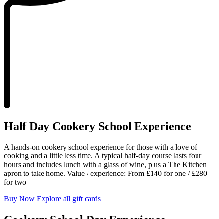
Half Day Cookery School Experience​​​​‌ ‍ ​‍​‍‌‍ ‌ ​‍‌‍‍‌‌‍‌ ‌‍‍‌‌‍ ‍​‍​‍​ ‍‍​‍​‍‌ ​ ‌‍​‌‌‍ ‍‌‍‍‌‌ ‌​‌ ‍‌​‍ ‍‌‍‍‌‌‍ ​‍​‍​‍ ​​‍​‍‌‍‍​‌ ​‍‌‍‌‌‌‍‌‍​‍​‍​ ‍‍​‍​‍‌‍‍​‌ ‌​‌ ‌​‌ ​​‌ ​ ​ ‍‍​‍ ​‍ ‌‍ ​​‍ ‌‌‍​‌‌‍ ‍‌‍‌​​‍ ‌‌ ​‍​‍ ‌‌‍‍​‌‍ ‌ ‌​‌‍‌‌‌‍ ​‌ ​ ​‍ ‌‌ ​ ‌ ‌​‌ ‌‌‌‍‌​‌‍‍‌‌‍ ​‍ ‍‌ ‌‍‌‍‌‌‌ ​‍‌‍​ ‌‍‌‌‌‍ ​​‍ ‍‌‍​‌‌ ​​‌ ​​​‍ ‌‍‍‌‌‍ ‍‌ ‌​‌‍‌‌‌‍ ‍‌ ‌​​‍ ‌‍‌‌‌‍‌​‌‍‍‌‌ ‌​​‍ ‌‍ ‌‌‍ ‌‍‌​‌‍‌‌​ ‌‌ ​​‌ ​‍‌‍‌‌‌ ​ ‌‍‌‌‌‍ ‍‌ ‌​‌‍​‌‌ ‌​‌‍‍‌‌‍ ‌‍ ‍​ ‍ ‌‍‍‌‌‍‌​​ ‌‌‍‍​‌‍ ‌ ‌​‌‍‌‌‌‍ ​‌​​ ‌‍ ​‌‍​‌‌ ​ ‌ ​ ‌​‍‌‌‍ ‍‌‍‌​‌‍‌‌‌ ‍​​‍ ‌​ ‍‌​ ​ ​ ‌‌​ ‌‌​ ​‍‌‍​‌​ ‌‍‌‍​ ​‍ ‌​ ​​​ ​‌‌‍‌​​ ‍‌​‍ ‌​ ‌​​ ‌‍​ ‌‌‌‍‌​​‍ ‌‌‍​‍​ ‌ ​ ​ ​ ‌‍​‍ ‌​ ‌‍​ ‍​​ ‌​‌‍​‍‌‍​ ​ ‌‌​ ​‍‌‍​‍​ ‌‍​ ​​​ ‌‌​ ‌‌​ ‍ ‌ ‌​‌ ‍‌‌ ​​‌‍‌‌​ ‌‌‍‍​‌‍ ‌ ‌​‌‍‌‌‌‍ ​‌​​ ‌‍ ​‌‍​‌‌ ​ ‌ ​ ‌​‍‌‌‍ ‍‌‍‌​‌‍‌‌‌ ‍​​ ‍ ‌ ​​‌‍​‌‌ ‌​‌‍‍​​ ‌‌ ​​‌‍​‌‌‍‌ ‌‍‌‌‌​​‍‌ ‌‌‌‍‍‌‌‍ ​‌‍‌​‌‍‌‌‌ ​‍​‍‌‌​ ‌‌‌​​‍‌‌ ‌‍‍ ‌‍‌‌‌ ‍‌​‍‌‌​ ​ ‌​‌​​‍‌‌​ ​ ‌​‌​​‍‌‌​ ​‍​ ​‍‌‍​‌​ ​‌​ ‌​​ ‍​‌‍​‍‌‍‌‌‌‍​‌​ ‌​‌‍​‌​ ‌‍​ ‌ ‌‍​ ​‍‌‌​ ​‍​ ​‍​‍‌‌​ ‌‌‌​‌​​‍ ‍‌‍‌‌‌‍ ‍‌ ‌​‌ ​‍‌‍‍‌‌‍‌‌‌ ​ ​‍‌‌​ ‌‌‌​​‍‌‌ ‌‍‍ ‌‍‌‌‌ ‍‌​‍‌‌​ ​ ‌​‌​​‍‌‌​ ​ ‌​‌​​‍‌‌​ ​‍​ ​‍‌‍‌​‌‍​ ​ ​‌‌‍​‍‌‍‌‌​ ‍‌​ ‌‍​ ​​​ ‍​​ ‌‍​ ‌‌‌‍‌‍​‍‌‌​ ​‍​ ​‍​‍‌‌​ ‌‌‌​‌​​‍ ‍‌‍‍​‌‍‌‌‌‍​‌‌‍‌​‌‍‍‌‌‍ ‍‌‍‌ ​ ‌‍​‍‌‍​‌‌ ​ ‌‍‌‌‌‌‌‌‌ ​‍‌‍ ​​ ‌‌‍‍​‌ ‌​‌ ‌​‌ ​​‌ ​ ​‍‌‌​ ​ ‌​​‌​‍‌‌​ ​‍‌​‌‍​‍‌‌​ ​‍‌​‌‍‌‍ ​​‍ ‌‌‍​‌‌‍ ‍‌‍‌​​‍ ‌‌ ​‍​‍ ‌‌‍‍​‌‍ ‌ ‌​‌‍‌‌‌‍ ​‌ ​ ​‍ ‌‌ ​ ‌ ‌​‌ ‌‌‌‍‌​‌‍‍‌‌‍ ​‍ ‍‌ ‌‍‌‍‌‌‌ ​‍‌‍​ ‌‍‌‌‌‍ ​​‍ ‍‌‍​‌‌ ​​‌ ​​​‍‌‍‌‍‍‌‌‍‌​​ ‌‌‍‍​‌‍ ‌ ‌​‌‍‌‌‌‍ ​‌​​ ‌‍ ​‌‍​‌‌ ​ ‌ ​ ‌​‍‌‌‍ ‍‌‍‌​‌‍‌‌‌ ‍​​‍ ‌​ ‍‌​ ​ ​ ‌‌​ ‌‌​ ​‍‌‍​‌​ ‌‍‌‍​ ​‍ ‌​ ​​​ ​‌‌‍‌​​ ‍‌​‍ ‌​ ‌​​ ‌‍​ ‌‌‌‍‌​​‍ ‌‌‍​‍​ ‌ ​ ​ ​ ‌‍​‍ ‌​ ‌‍​ ‍​​ ‌​‌‍​‍‌‍​ ​ ‌‌​ ​‍‌‍​‍​ ‌‍​ ​​​ ‌‌​ ‌‌​‍‌‍‌ ‌​‌ ‍‌‌ ​​‌‍‌‌​ ‌‌‍‍​‌‍ ‌ ‌​‌‍‌‌‌‍ ​‌​​ ‌‍ ​‌‍​‌‌ ​ ‌ ​ ‌​‍‌‌‍ ‍‌‍‌​‌‍‌‌‌ ‍​​‍‌‍‌ ​​‌‍​‌‌ ‌​‌‍‍​​ ‌‌ ​​‌‍​‌‌‍‌ ‌‍‌‌‌​​‍‌ ‌‌‌‍‍‌‌‍ ​‌‍‌​‌‍‌‌‌ ​‍​‍‌‌​ ‌‌‌​​‍‌‌ ‌‍‍ ‌‍‌‌‌ ‍‌​‍‌‌​ ​ ‌​‌​​‍‌‌​ ​ ‌​‌​​‍‌‌​ ​‍​ ​‍‌‍​‌​ ​‌​ ‌​​ ‍​‌‍​‍‌‍‌‌‌‍​‌​ ‌​‌‍​‌​ ‌‍​ ‌ ‌‍​ ​‍‌‌​ ​‍​ ​‍​‍‌‌​ ‌‌‌​‌​​‍ ‍‌‍‌‌‌‍ ‍‌ ‌​‌ ​‍‌‍‍‌‌‍‌‌‌ ​ ​‍‌‌​ ‌‌‌​​‍‌‌ ‌‍‍ ‌‍‌‌‌ ‍‌​‍‌‌​ ​ ‌​‌​​‍‌‌​ ​ ‌​‌​​‍‌‌​ ​‍​ ​‍‌‍‌​‌‍​ ​ ​‌‌‍​‍‌‍‌‌​ ‍‌​ ‌‍​ ​​​ ‍​​ ‌‍​ ‌‌‌‍‌‍​‍‌‌​ ​‍​ ​‍​‍‌‌​ ‌‌‌​‌​​‍ ‍‌‍‍​‌‍‌‌‌‍​‌‌‍‌​‌‍‍‌‌‍ ‍‌‍‌ ​‍‌‍‌ ​​‌‍‌‌‌ ​‍‌ ​ ‌ ​​‌‍‌‌‌‍​ ‌ ‌​‌‍‍‌‌ ‌‍‌‍‌‌​ ‌‌ ​​‌ ‌‌‌‍​‍‌‍ ​‌‍‍‌‌ ​ ‌‍‍​‌‍‌‌‌‍‌​​‍​‍‌ ‌
A hands-on cookery school experience for those with a love of
cooking and a little less time. A typical half-day course lasts four
hours and includes lunch with a glass of wine, plus a The Kitchen
apron to take home. Value / experience: From £140 for one / £280
for two​​​​‌ ‍ ​‍​‍‌‍ ‌ ​‍‌‍‍‌‌‍‌ ‌‍‍‌‌‍ ‍​‍​‍​ ‍‍​‍​‍‌ ​ ‌‍​‌‌‍ ‍‌‍‍‌‌ ‌​‌ ‍‌​‍ ‍‌‍‍‌‌‍ ​‍​‍​‍ ​​‍​‍‌‍‍​‌ ​‍‌‍‌‌‌‍‌‍​‍​‍​ ‍‍​‍​‍‌‍‍​‌ ‌​‌ ‌​‌ ​​‌ ​ ​ ‍‍​‍ ​‍ ‌‍ ​​‍ ‌‌‍​‌‌‍ ‍‌‍‌​​‍ ‌‌ ​‍​‍ ‌‌‍‍​‌‍ ‌ ‌​‌‍‌‌‌‍ ​‌ ​ ​‍ ‌‌ ​ ‌ ‌​‌ ‌‌‌‍‌​‌‍‍‌‌‍ ​‍ ‍‌ ‌‍‌‍‌‌‌ ​‍‌‍​ ‌‍‌‌‌‍ ​​‍ ‍‌‍​‌‌ ​​‌ ​​​‍ ‌‍‍‌‌‍ ‍‌ ‌​‌‍‌‌‌‍ ‍‌ ‌​​‍ ‌‍‌‌‌‍‌​‌‍‍‌‌ ‌​​‍ ‌‍ ‌‌‍ ‌‍‌​‌‍‌‌​ ‌‌ ​​‌ ​‍‌‍‌‌‌ ​ ‌‍‌‌‌‍ ‍‌ ‌​‌‍​‌‌ ‌​‌‍‍‌‌‍ ‌‍ ‍​ ‍ ‌‍‍‌‌‍‌​​ ‌‌‍‍​‌‍ ‌ ‌​‌‍‌‌‌‍ ​‌​​ ‌‍ ​‌‍​‌‌ ​ ‌ ​ ‌​‍‌‌‍ ‍‌‍‌​‌‍‌‌‌ ‍​​‍ ‌​ ‍‌​ ​ ​ ‌‌​ ‌‌​ ​‍‌‍​‌​ ‌‍‌‍​ ​‍ ‌​ ​​​ ​‌‌‍‌​​ ‍‌​‍ ‌​ ‌​​ ‌‍​ ‌‌‌‍‌​​‍ ‌‌‍​‍​ ‌ ​ ​ ​ ‌‍​‍ ‌​ ‌‍​ ‍​​ ‌​‌‍​‍‌‍​ ​ ‌‌​ ​‍‌‍​‍​ ‌‍​ ​​​ ‌‌​ ‌‌​ ‍ ‌ ‌​‌ ‍‌‌ ​​‌‍‌‌​ ‌‌‍‍​‌‍ ‌ ‌​‌‍‌‌‌‍ ​‌​​ ‌‍ ​‌‍​‌‌ ​ ‌ ​ ‌​‍‌‌‍ ‍‌‍‌​‌‍‌‌‌ ‍​​ ‍ ‌ ​​‌‍​‌‌ ‌​‌‍‍​​ ‌‌ ​​‌‍​‌‌‍‌ ‌‍‌‌‌​​‍‌ ‌‌‌‍‍‌‌‍ ​‌‍‌​‌‍‌‌‌ ​‍​‍‌‌​ ‌‌‌​​‍‌‌ ‌‍‍ ‌‍‌‌‌ ‍‌​‍‌‌​ ​ ‌​‌​​‍‌‌​ ​ ‌​‌​​‍‌‌​ ​‍​ ​‍‌‍​‌​ ​‌​ ‌​​ ‍​‌‍​‍‌‍‌‌‌‍​‌​ ‌​‌‍​‌​ ‌‍​ ‌ ‌‍​ ​‍‌‌​ ​‍​ ​‍​‍‌‌​ ‌‌‌​‌​​‍ ‍‌‍‌‌‌‍ ‍‌ ‌​‌ ​‍‌‍‍‌‌‍‌‌‌ ​ ​‍‌‌​ ‌‌‌​​‍‌‌ ‌‍‍ ‌‍‌‌‌ ‍‌​‍‌‌​ ​ ‌​‌​​‍‌‌​ ​ ‌​‌​​‍‌‌​ ​‍​ ​‍‌‍‌​‌‍​ ​ ​‌‌‍​‍‌‍‌‌​ ‍‌​ ‌‍​ ​​​ ‍​​ ‌‍​ ‌‌‌‍‌‍​‍‌‌​ ​‍​ ​‍​‍‌‌​ ‌‌‌​‌​​‍ ‍‌‍​‍‌‍ ‌‍‌​‌ ‍‌​ ‌‍​‍‌‍​‌‌ ​ ‌‍‌‌‌‌‌‌‌ ​‍‌‍ ​​ ‌‌‍‍​‌ ‌​‌ ‌​‌ ​​‌ ​ ​‍‌‌​ ​ ‌​​‌​‍‌‌​ ​‍‌​‌‍​‍‌‌​ ​‍‌​‌‍‌‍ ​​‍ ‌‌‍​‌‌‍ ‍‌‍‌​​‍ ‌‌ ​‍​‍ ‌‌‍‍​‌‍ ‌ ‌​‌‍‌‌‌‍ ​‌ ​ ​‍ ‌‌ ​ ‌ ‌​‌ ‌‌‌‍‌​‌‍‍‌‌‍ ​‍ ‍‌ ‌‍‌‍‌‌‌ ​‍‌‍​ ‌‍‌‌‌‍ ​​‍ ‍‌‍​‌‌ ​​‌ ​​​‍‌‍‌‍‍‌‌‍‌​​ ‌‌‍‍​‌‍ ‌ ‌​‌‍‌‌‌‍ ​‌​​ ‌‍ ​‌‍​‌‌ ​ ‌ ​ ‌​‍‌‌‍ ‍‌‍‌​‌‍‌‌‌ ‍​​‍ ‌​ ‍‌​ ​ ​ ‌‌​ ‌‌​ ​‍‌‍​‌​ ‌‍‌‍​ ​‍ ‌​ ​​​ ​‌‌‍‌​​ ‍‌​‍ ‌​ ‌​​ ‌‍​ ‌‌‌‍‌​​‍ ‌‌‍​‍​ ‌ ​ ​ ​ ‌‍​‍ ‌​ ‌‍​ ‍​​ ‌​‌‍​‍‌‍​ ​ ‌‌​ ​‍‌‍​‍​ ‌‍​ ​​​ ‌‌​ ‌‌​‍‌‍‌ ‌​‌ ‍‌‌ ​​‌‍‌‌​ ‌‌‍‍​‌‍ ‌ ‌​‌‍‌‌‌‍ ​‌​​ ‌‍ ​‌‍​‌‌ ​ ‌ ​ ‌​‍‌‌‍ ‍‌‍‌​‌‍‌‌‌ ‍​​‍‌‍‌ ​​‌‍​‌‌ ‌​‌‍‍​​ ‌‌ ​​‌‍​‌‌‍‌ ‌‍‌‌‌​​‍‌ ‌‌‌‍‍‌‌‍ ​‌‍‌​‌‍‌‌‌ ​‍​‍‌‌​ ‌‌‌​​‍‌‌ ‌‍‍ ‌‍‌‌‌ ‍‌​‍‌‌​ ​ ‌​‌​​‍‌‌​ ​ ‌​‌​​‍‌‌​ ​‍​ ​‍‌‍​‌​ ​‌​ ‌​​ ‍​‌‍​‍‌‍‌‌‌‍​‌​ ‌​‌‍​‌​ ‌‍​ ‌ ‌‍​ ​‍‌‌​ ​‍​ ​‍​‍‌‌​ ‌‌‌​‌​​‍ ‍‌‍‌‌‌‍ ‍‌ ‌​‌ ​‍‌‍‍‌‌‍‌‌‌ ​ ​‍‌‌​ ‌‌‌​​‍‌‌ ‌‍‍ ‌‍‌‌‌ ‍‌​‍‌‌​ ​ ‌​‌​​‍‌‌​ ​ ‌​‌​​‍‌‌​ ​‍​ ​‍‌‍‌​‌‍​ ​ ​‌‌‍​‍‌‍‌‌​ ‍‌​ ‌‍​ ​​​ ‍​​ ‌‍​ ‌‌‌‍‌‍​‍‌‌​ ​‍​ ​‍​‍‌‌​ ‌‌‌​‌​​‍ ‍‌‍​‍‌‍ ‌‍‌​‌ ‍‌​‍‌‍‌ ​​‌‍‌‌‌ ​‍‌ ​ ‌ ​​‌‍‌‌‌‍​ ‌ ‌​‌‍‍‌‌ ‌‍‌‍‌‌​ ‌‌ ​​‌ ‌‌‌‍​‍‌‍ ​‌‍‍‌‌ ​ ‌‍‍​‌‍‌‌‌‍‌​​‍​‍‌ ‌
Buy Now ​​​​‌ ‍ ​‍​‍‌‍ ‌ ​‍‌‍‍‌‌‍‌ ‌‍‍‌‌‍ ‍​‍​‍​ ‍‍​‍​‍‌ ​ ‌‍​‌‌‍ ‍‌‍‍‌‌ ‌​‌ ‍‌​‍ ‍‌‍‍‌‌‍ ​‍​‍​‍ ​​‍​‍‌‍‍​‌ ​‍‌‍‌‌‌‍‌‍​‍​‍​ ‍‍​‍​‍‌‍‍​‌ ‌​‌ ‌​‌ ​​‌ ​ ​ ‍‍​‍ ​‍ ‌‍ ​​‍ ‌‌‍​‌‌‍ ‍‌‍‌​​‍ ‌‌ ​‍​‍ ‌‌‍‍​‌‍ ‌ ‌​‌‍‌‌‌‍ ​‌ ​ ​‍ ‌‌ ​ ‌ ‌​‌ ‌‌‌‍‌​‌‍‍‌‌‍ ​‍ ‍‌ ‌‍‌‍‌‌‌ ​‍‌‍​ ‌‍‌‌‌‍ ​​‍ ‍‌‍​‌‌ ​​‌ ​​​‍ ‌‍‍‌‌‍ ‍‌ ‌​‌‍‌‌‌‍ ‍‌ ‌​​‍ ‌‍‌‌‌‍‌​‌‍‍‌‌ ‌​​‍ ‌‍ ‌‌‍ ‌‍‌​‌‍‌‌​ ‌‌ ​​‌ ​‍‌‍‌‌‌ ​ ‌‍‌‌‌‍ ‍‌ ‌​‌‍​‌‌ ‌​‌‍‍‌‌‍ ‌‍ ‍​ ‍ ‌‍‍‌‌‍‌​​ ‌‌‍‍​‌‍ ‌ ‌​‌‍‌‌‌‍ ​‌​​ ‌‍ ​‌‍​‌‌ ​ ‌ ​ ‌​‍‌‌‍ ‍‌‍‌​‌‍‌‌‌ ‍​​‍ ‌​ ‍‌​ ​ ​ ‌‌​ ‌‌​ ​‍‌‍​‌​ ‌‍‌‍​ ​‍ ‌​ ​​​ ​‌‌‍‌​​ ‍‌​‍ ‌​ ‌​​ ‌‍​ ‌‌‌‍‌​​‍ ‌‌‍​‍​ ‌ ​ ​ ​ ‌‍​‍ ‌​ ‌‍​ ‍​​ ‌​‌‍​‍‌‍​ ​ ‌‌​ ​‍‌‍​‍​ ‌‍​ ​​​ ‌‌​ ‌‌​ ‍ ‌ ‌​‌ ‍‌‌ ​​‌‍‌‌​ ‌‌‍‍​‌‍ ‌ ‌​‌‍‌‌‌‍ ​‌​​ ‌‍ ​‌‍​‌‌ ​ ‌ ​ ‌​‍‌‌‍ ‍‌‍‌​‌‍‌‌‌ ‍​​ ‍ ‌ ​​‌‍​‌‌ ‌​‌‍‍​​ ‌‌ ​​‌‍​‌‌‍‌ ‌‍‌‌‌​​‍‌ ‌‌‌‍‍‌‌‍ ​‌‍‌​‌‍‌‌‌ ​‍​‍‌‌​ ‌‌‌​​‍‌‌ ‌‍‍ ‌‍‌‌‌ ‍‌​‍‌‌​ ​ ‌​‌​​‍‌‌​ ​ ‌​‌​​‍‌‌​ ​‍​ ​‍‌‍​‌​ ​‌​ ‌​​ ‍​‌‍​‍‌‍‌‌‌‍​‌​ ‌​‌‍​‌​ ‌‍​ ‌ ‌‍​ ​‍‌‌​ ​‍​ ​‍​‍‌‌​ ‌‌‌​‌​​‍ ‍‌‍‌‌‌‍ ‍‌ ‌​‌ ​‍‌‍‍‌‌‍‌‌‌ ​ ​‍‌‌​ ‌‌‌​​‍‌‌ ‌‍‍ ‌‍‌‌‌ ‍‌​‍‌‌​ ​ ‌​‌​​‍‌‌​ ​ ‌​‌​​‍‌‌​ ​‍​ ​‍‌‍‌​‌‍​ ​ ​‌‌‍​‍‌‍‌‌​ ‍‌​ ‌‍​ ​​​ ‍​​ ‌‍​ ‌‌‌‍‌‍​‍‌‌​ ​‍​ ​‍​‍‌‌​ ‌‌‌​‌​​‍ ‍‌ ​​‌ ​‍‌‍‍‌‌‍ ‌‌‍​‌‌ ​‍‌ ‍‌‌​​ ‌ ‌​‌‍​‌​‍ ‍‌‍ ​‌‍​‌‌‍​‍‌‍‌‌‌‍ ​​ ‌‍​‍‌‍​‌‌ ​ ‌‍‌‌‌‌‌‌‌ ​‍‌‍ ​​ ‌‌‍‍​‌ ‌​‌ ‌​‌ ​​‌ ​ ​‍‌‌​ ​ ‌​​‌​‍‌‌​ ​‍‌​‌‍​‍‌‌​ ​‍‌​‌‍‌‍ ​​‍ ‌‌‍​‌‌‍ ‍‌‍‌​​‍ ‌‌ ​‍​‍ ‌‌‍‍​‌‍ ‌ ‌​‌‍‌‌‌‍ ​‌ ​ ​‍ ‌‌ ​ ‌ ‌​‌ ‌‌‌‍‌​‌‍‍‌‌‍ ​‍ ‍‌ ‌‍‌‍‌‌‌ ​‍‌‍​ ‌‍‌‌‌‍ ​​‍ ‍‌‍​‌‌ ​​‌ ​​​‍‌‍‌‍‍‌‌‍‌​​ ‌‌‍‍​‌‍ ‌ ‌​‌‍‌‌‌‍ ​‌​​ ‌‍ ​‌‍​‌‌ ​ ‌ ​ ‌​‍‌‌‍ ‍‌‍‌​‌‍‌‌‌ ‍​​‍ ‌​ ‍‌​ ​ ​ ‌‌​ ‌‌​ ​‍‌‍​‌​ ‌‍‌‍​ ​‍ ‌​ ​​​ ​‌‌‍‌​​ ‍‌​‍ ‌​ ‌​​ ‌‍​ ‌‌‌‍‌​​‍ ‌‌‍​‍​ ‌ ​ ​ ​ ‌‍​‍ ‌​ ‌‍​ ‍​​ ‌​‌‍​‍‌‍​ ​ ‌‌​ ​‍‌‍​‍​ ‌‍​ ​​​ ‌‌​ ‌‌​‍‌‍‌ ‌​‌ ‍‌‌ ​​‌‍‌‌​ ‌‌‍‍​‌‍ ‌ ‌​‌‍‌‌‌‍ ​‌​​ ‌‍ ​‌‍​‌‌ ​ ‌ ​ ‌​‍‌‌‍ ‍‌‍‌​‌‍‌‌‌ ‍​​‍‌‍‌ ​​‌‍​‌‌ ‌​‌‍‍​​ ‌‌ ​​‌‍​‌‌‍‌ ‌‍‌‌‌​​‍‌ ‌‌‌‍‍‌‌‍ ​‌‍‌​‌‍‌‌‌ ​‍​‍‌‌​ ‌‌‌​​‍‌‌ ‌‍‍ ‌‍‌‌‌ ‍‌​‍‌‌​ ​ ‌​‌​​‍‌‌​ ​ ‌​‌​​‍‌‌​ ​‍​ ​‍‌‍​‌​ ​‌​ ‌​​ ‍​‌‍​‍‌‍‌‌‌‍​‌​ ‌​‌‍​‌​ ‌‍​ ‌ ‌‍​ ​‍‌‌​ ​‍​ ​‍​‍‌‌​ ‌‌‌​‌​​‍ ‍‌‍‌‌‌‍ ‍‌ ‌​‌ ​‍‌‍‍‌‌‍‌‌‌ ​ ​‍‌‌​ ‌‌‌​​‍‌‌ ‌‍‍ ‌‍‌‌‌ ‍‌​‍‌‌​ ​ ‌​‌​​‍‌‌​ ​ ‌​‌​​‍‌‌​ ​‍​ ​‍‌‍‌​‌‍​ ​ ​‌‌‍​‍‌‍‌‌​ ‍‌​ ‌‍​ ​​​ ‍​​ ‌‍​ ‌‌‌‍‌‍​‍‌‌​ ​‍​ ​‍​‍‌‌​ ‌‌‌​‌​​‍ ‍‌ ​​‌ ​‍‌‍‍‌‌‍ ‌‌‍​‌‌ ​‍‌ ‍‌‌​​ ‌ ‌​‌‍​‌​‍ ‍‌‍ ​‌‍​‌‌‍​‍‌‍‌‌‌‍ ​​‍‌‍‌ ​​‌‍‌‌‌ ​‍‌ ​ ‌ ​​‌‍‌‌‌‍​ ‌ ‌​‌‍‍‌‌ ‌‍‌‍‌‌​ ‌‌ ​​‌ ‌‌‌‍​‍‌‍ ​‌‍‍‌‌ ​ ‌‍‍​‌‍‌‌‌‍‌​​‍​‍‌ ‌
Explore all gift cards​​​​‌ ‍ ​‍​‍‌‍ ‌ ​‍‌‍‍‌‌‍‌ ‌‍‍‌‌‍ ‍​‍​‍​ ‍‍​‍​‍‌ ​ ‌‍​‌‌‍ ‍‌‍‍‌‌ ‌​‌ ‍‌​‍ ‍‌‍‍‌‌‍ ​‍​‍​‍ ​​‍​‍‌‍‍​‌ ​‍‌‍‌‌‌‍‌‍​‍​‍​ ‍‍​‍​‍‌‍‍​‌ ‌​‌ ‌​‌ ​​‌ ​ ​ ‍‍​‍ ​‍ ‌‍ ​​‍ ‌‌‍​‌‌‍ ‍‌‍‌​​‍ ‌‌ ​‍​‍ ‌‌‍‍​‌‍ ‌ ‌​‌‍‌‌‌‍ ​‌ ​ ​‍ ‌‌ ​ ‌ ‌​‌ ‌‌‌‍‌​‌‍‍‌‌‍ ​‍ ‍‌ ‌‍‌‍‌‌‌ ​‍‌‍​ ‌‍‌‌‌‍ ​​‍ ‍‌‍​‌‌ ​​‌ ​​​‍ ‌‍‍‌‌‍ ‍‌ ‌​‌‍‌‌‌‍ ‍‌ ‌​​‍ ‌‍‌‌‌‍‌​‌‍‍‌‌ ‌​​‍ ‌‍ ‌‌‍ ‌‍‌​‌‍‌‌​ ‌‌ ​​‌ ​‍‌‍‌‌‌ ​ ‌‍‌‌‌‍ ‍‌ ‌​‌‍​‌‌ ‌​‌‍‍‌‌‍ ‌‍ ‍​ ‍ ‌‍‍‌‌‍‌​​ ‌‌‍‍​‌‍ ‌ ‌​‌‍‌‌‌‍ ​‌​​ ‌‍ ​‌‍​‌‌ ​ ‌ ​ ‌​‍‌‌‍ ‍‌‍‌​‌‍‌‌‌ ‍​​‍ ‌​ ‍‌​ ​ ​ ‌‌​ ‌‌​ ​‍‌‍​‌​ ‌‍‌‍​ ​‍ ‌​ ​​​ ​‌‌‍‌​​ ‍‌​‍ ‌​ ‌​​ ‌‍​ ‌‌‌‍‌​​‍ ‌‌‍​‍​ ‌ ​ ​ ​ ‌‍​‍ ‌​ ‌‍​ ‍​​ ‌​‌‍​‍‌‍​ ​ ‌‌​ ​‍‌‍​‍​ ‌‍​ ​​​ ‌‌​ ‌‌​ ‍ ‌ ‌​‌ ‍‌‌ ​​‌‍‌‌​ ‌‌‍‍​‌‍ ‌ ‌​‌‍‌‌‌‍ ​‌​​ ‌‍ ​‌‍​‌‌ ​ ‌ ​ ‌​‍‌‌‍ ‍‌‍‌​‌‍‌‌‌ ‍​​ ‍ ‌ ​​‌‍​‌‌ ‌​‌‍‍​​ ‌‌ ​​‌‍​‌‌‍‌ ‌‍‌‌‌​​‍‌ ‌‌‌‍‍‌‌‍ ​‌‍‌​‌‍‌‌‌ ​‍​‍‌‌​ ‌‌‌​​‍‌‌ ‌‍‍ ‌‍‌‌‌ ‍‌​‍‌‌​ ​ ‌​‌​​‍‌‌​ ​ ‌​‌​​‍‌‌​ ​‍​ ​‍‌‍​‌​ ​‌​ ‌​​ ‍​‌‍​‍‌‍‌‌‌‍​‌​ ‌​‌‍​‌​ ‌‍​ ‌ ‌‍​ ​‍‌‌​ ​‍​ ​‍​‍‌‌​ ‌‌‌​‌​​‍ ‍‌‍‌‌‌‍ ‍‌ ‌​‌ ​‍‌‍‍‌‌‍‌‌‌ ​ ​‍‌‌​ ‌‌‌​​‍‌‌ ‌‍‍ ‌‍‌‌‌ ‍‌​‍‌‌​ ​ ‌​‌​​‍‌‌​ ​ ‌​‌​​‍‌‌​ ​‍​ ​‍‌‍‌​‌‍​ ​ ​‌‌‍​‍‌‍‌‌​ ‍‌​ ‌‍​ ​​​ ‍​​ ‌‍​ ‌‌‌‍‌‍​‍‌‌​ ​‍​ ​‍​‍‌‌​ ‌‌‌​‌​​‍ ‍‌ ​ ‌‍‌‌‌‍​ ‌‍ ‌‍ ‍‌‍‌​‌‍​‌‌ ​‍‌ ‍‌‌​​ ‌ ‌​‌‍​‌​‍ ‍‌‍ ​‌‍​‌‌‍​‍‌‍‌‌‌‍ ​​ ‌‍​‍‌‍​‌‌ ​ ‌‍‌‌‌‌‌‌‌ ​‍‌‍ ​​ ‌‌‍‍​‌ ‌​‌ ‌​‌ ​​‌ ​ ​‍‌‌​ ​ ‌​​‌​‍‌‌​ ​‍‌​‌‍​‍‌‌​ ​‍‌​‌‍‌‍ ​​‍ ‌‌‍​‌‌‍ ‍‌‍‌​​‍ ‌‌ ​‍​‍ ‌‌‍‍​‌‍ ‌ ‌​‌‍‌‌‌‍ ​‌ ​ ​‍ ‌‌ ​ ‌ ‌​‌ ‌‌‌‍‌​‌‍‍‌‌‍ ​‍ ‍‌ ‌‍‌‍‌‌‌ ​‍‌‍​ ‌‍‌‌‌‍ ​​‍ ‍‌‍​‌‌ ​​‌ ​​​‍‌‍‌‍‍‌‌‍‌​​ ‌‌‍‍​‌‍ ‌ ‌​‌‍‌‌‌‍ ​‌​​ ‌‍ ​‌‍​‌‌ ​ ‌ ​ ‌​‍‌‌‍ ‍‌‍‌​‌‍‌‌‌ ‍​​‍ ‌​ ‍‌​ ​ ​ ‌‌​ ‌‌​ ​‍‌‍​‌​ ‌‍‌‍​ ​‍ ‌​ ​​​ ​‌‌‍‌​​ ‍‌​‍ ‌​ ‌​​ ‌‍​ ‌‌‌‍‌​​‍ ‌‌‍​‍​ ‌ ​ ​ ​ ‌‍​‍ ‌​ ‌‍​ ‍​​ ‌​‌‍​‍‌‍​ ​ ‌‌​ ​‍‌‍​‍​ ‌‍​ ​​​ ‌‌​ ‌‌​‍‌‍‌ ‌​‌ ‍‌‌ ​​‌‍‌‌​ ‌‌‍‍​‌‍ ‌ ‌​‌‍‌‌‌‍ ​‌​​ ‌‍ ​‌‍​‌‌ ​ ‌ ​ ‌​‍‌‌‍ ‍‌‍‌​‌‍‌‌‌ ‍​​‍‌‍‌ ​​‌‍​‌‌ ‌​‌‍‍​​ ‌‌ ​​‌‍​‌‌‍‌ ‌‍‌‌‌​​‍‌ ‌‌‌‍‍‌‌‍ ​‌‍‌​‌‍‌‌‌ ​‍​‍‌‌​ ‌‌‌​​‍‌‌ ‌‍‍ ‌‍‌‌‌ ‍‌​‍‌‌​ ​ ‌​‌​​‍‌‌​ ​ ‌​‌​​‍‌‌​ ​‍​ ​‍‌‍​‌​ ​‌​ ‌​​ ‍​‌‍​‍‌‍‌‌‌‍​‌​ ‌​‌‍​‌​ ‌‍​ ‌ ‌‍​ ​‍‌‌​ ​‍​ ​‍​‍‌‌​ ‌‌‌​‌​​‍ ‍‌‍‌‌‌‍ ‍‌ ‌​‌ ​‍‌‍‍‌‌‍‌‌‌ ​ ​‍‌‌​ ‌‌‌​​‍‌‌ ‌‍‍ ‌‍‌‌‌ ‍‌​‍‌‌​ ​ ‌​‌​​‍‌‌​ ​ ‌​‌​​‍‌‌​ ​‍​ ​‍‌‍‌​‌‍​ ​ ​‌‌‍​‍‌‍‌‌​ ‍‌​ ‌‍​ ​​​ ‍​​ ‌‍​ ‌‌‌‍‌‍​‍‌‌​ ​‍​ ​‍​‍‌‌​ ‌‌‌​‌​​‍ ‍‌ ​ ‌‍‌‌‌‍​ ‌‍ ‌‍ ‍‌‍‌​‌‍​‌‌ ​‍‌ ‍‌‌​​ ‌ ‌​‌‍​‌​‍ ‍‌‍ ​‌‍​‌‌‍​‍‌‍‌‌‌‍ ​​‍‌‍‌ ​​‌‍‌‌‌ ​‍‌ ​ ‌ ​​‌‍‌‌‌‍​ ‌ ‌​‌‍‍‌‌ ‌‍‌‍‌‌​ ‌‌ ​​‌ ‌‌‌‍​‍‌‍ ​‌‍‍‌‌ ​ ‌‍‍​‌‍‌‌‌‍‌​​‍​‍‌ ‌