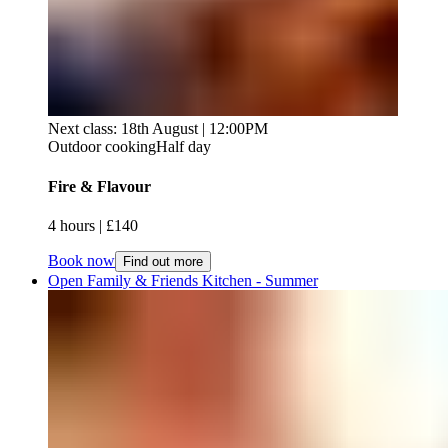
Next class: 18th August | 12:00PM
Outdoor cooking
Half day
Fire & Flavour​​​​‌ ‍ ​‍​‍‌‍ ‌ ​‍‌‍‍‌‌‍‌ ‌‍‍‌‌‍ ‍​‍​‍​ ‍‍​‍​‍‌ ​ ‌‍​‌‌‍ ‍‌‍‍‌‌ ‌​‌ ‍‌​‍ ‍‌‍‍‌‌‍ ​‍​‍​‍ ​​‍​‍‌‍‍​‌ ​‍‌‍‌‌‌‍‌‍​‍​‍​ ‍‍​‍​‍‌‍‍​‌ ‌​‌ ‌​‌ ​​‌ ​ ​ ‍‍​‍ ​‍ ‌‍ ​​‍ ‌‌‍​‌‌‍ ‍‌‍‌​​‍ ‌‌ ​‍​‍ ‌‌‍‍​‌‍ ‌ ‌​‌‍‌‌‌‍ ​‌ ​ ​‍ ‌‌ ​ ‌ ‌​‌ ‌‌‌‍‌​‌‍‍‌‌‍ ​‍ ‍‌ ‌‍‌‍‌‌‌ ​‍‌‍​ ‌‍‌‌‌‍ ​​‍ ‍‌‍​‌‌ ​​‌ ​​​‍ ‌‍‍‌‌‍ ‍‌ ‌​‌‍‌‌‌‍ ‍‌ ‌​​‍ ‌‍‌‌‌‍‌​‌‍‍‌‌ ‌​​‍ ‌‍ ‌‌‍ ‌‍‌​‌‍‌‌​ ‌‌ ​​‌ ​‍‌‍‌‌‌ ​ ‌‍‌‌‌‍ ‍‌ ‌​‌‍​‌‌ ‌​‌‍‍‌‌‍ ‌‍ ‍​ ‍ ‌‍‍‌‌‍‌​​ ‌​ ​‍​ ‌‌‌‍‌​​ ‍‌​ ​‌​ ‍​​ ​‍​ ​‌​‍ ‌‌‍​‌​ ​‌​ ‌‌​ ​ ​‍ ‌​ ‌​‌‍‌​​ ‌‌​ ‌‌​‍ ‌‌‍​‌‌‍‌‍‌‍‌‌‌‍​‌​‍ ‌​ ‌ ​ ‌ ‌‍‌‌​ ‌​​ ‌ ​ ​ ​ ‌‍​ ‌​‌‍‌‍​ ​ ​ ​​​ ‌ ​ ‍ ‌ ‌​‌ ‍‌‌ ​​‌‍‌‌​ ‌‌‍‍​‌‍ ‌ ‌​‌‍‌‌‌‍ ​‌​​ ‌‍ ​‌‍​‌‌ ​ ‌ ​ ​ ‍ ‌ ​​‌‍​‌‌ ‌​‌‍‍​​ ‌‌ ‌​‌‍‍‌‌ ‌​‌‍ ​‌‍‌‌​ ‌‍​‍‌‍​‌‌ ​ ‌‍‌‌‌‌‌‌‌ ​‍‌‍ ​​ ‌‌‍‍​‌ ‌​‌ ‌​‌ ​​‌ ​ ​‍‌‌​ ​ ‌​​‌​‍‌‌​ ​‍‌​‌‍​‍‌‌​ ​‍‌​‌‍‌‍ ​​‍ ‌‌‍​‌‌‍ ‍‌‍‌​​‍ ‌‌ ​‍​‍ ‌‌‍‍​‌‍ ‌ ‌​‌‍‌‌‌‍ ​‌ ​ ​‍ ‌‌ ​ ‌ ‌​‌ ‌‌‌‍‌​‌‍‍‌‌‍ ​‍ ‍‌ ‌‍‌‍‌‌‌ ​‍‌‍​ ‌‍‌‌‌‍ ​​‍ ‍‌‍​‌‌ ​​‌ ​​​‍‌‍‌‍‍‌‌‍‌​​ ‌​ ​‍​ ‌‌‌‍‌​​ ‍‌​ ​‌​ ‍​​ ​‍​ ​‌​‍ ‌‌‍​‌​ ​‌​ ‌‌​ ​ ​‍ ‌​ ‌​‌‍‌​​ ‌‌​ ‌‌​‍ ‌‌‍​‌‌‍‌‍‌‍‌‌‌‍​‌​‍ ‌​ ‌ ​ ‌ ‌‍‌‌​ ‌​​ ‌ ​ ​ ​ ‌‍​ ‌​‌‍‌‍​ ​ ​ ​​​ ‌ ​‍‌‍‌ ‌​‌ ‍‌‌ ​​‌‍‌‌​ ‌‌‍‍​‌‍ ‌ ‌​‌‍‌‌‌‍ ​‌​​ ‌‍ ​‌‍​‌‌ ​ ‌ ​ ​‍‌‍‌ ​​‌‍​‌‌ ‌​‌‍‍​​ ‌‌ ‌​‌‍‍‌‌ ‌​‌‍ ​‌‍‌‌​‍‌‍‌ ​​‌‍‌‌‌ ​‍‌ ​ ‌ ​​‌‍‌‌‌‍​ ‌ ‌​‌‍‍‌‌ ‌‍‌‍‌‌​ ‌‌ ​​‌ ‌‌‌‍​‍‌‍ ​‌‍‍‌‌ ​ ‌‍‍​‌‍‌‌‌‍‌​​‍​‍‌ ‌
4 hours​​​​‌ ‍ ​‍​‍‌‍ ‌ ​‍‌‍‍‌‌‍‌ ‌‍‍‌‌‍ ‍​‍​‍​ ‍‍​‍​‍‌ ​ ‌‍​‌‌‍ ‍‌‍‍‌‌ ‌​‌ ‍‌​‍ ‍‌‍‍‌‌‍ ​‍​‍​‍ ​​‍​‍‌‍‍​‌ ​‍‌‍‌‌‌‍‌‍​‍​‍​ ‍‍​‍​‍‌‍‍​‌ ‌​‌ ‌​‌ ​​‌ ​ ​ ‍‍​‍ ​‍ ‌‍ ​​‍ ‌‌‍​‌‌‍ ‍‌‍‌​​‍ ‌‌ ​‍​‍ ‌‌‍‍​‌‍ ‌ ‌​‌‍‌‌‌‍ ​‌ ​ ​‍ ‌‌ ​ ‌ ‌​‌ ‌‌‌‍‌​‌‍‍‌‌‍ ​‍ ‍‌ ‌‍‌‍‌‌‌ ​‍‌‍​ ‌‍‌‌‌‍ ​​‍ ‍‌‍​‌‌ ​​‌ ​​​‍ ‌‍‍‌‌‍ ‍‌ ‌​‌‍‌‌‌‍ ‍‌ ‌​​‍ ‌‍‌‌‌‍‌​‌‍‍‌‌ ‌​​‍ ‌‍ ‌‌‍ ‌‍‌​‌‍‌‌​ ‌‌ ​​‌ ​‍‌‍‌‌‌ ​ ‌‍‌‌‌‍ ‍‌ ‌​‌‍​‌‌ ‌​‌‍‍‌‌‍ ‌‍ ‍​ ‍ ‌‍‍‌‌‍‌​​ ‌​ ​‍​ ‌‌‌‍‌​​ ‍‌​ ​‌​ ‍​​ ​‍​ ​‌​‍ ‌‌‍​‌​ ​‌​ ‌‌​ ​ ​‍ ‌​ ‌​‌‍‌​​ ‌‌​ ‌‌​‍ ‌‌‍​‌‌‍‌‍‌‍‌‌‌‍​‌​‍ ‌​ ‌ ​ ‌ ‌‍‌‌​ ‌​​ ‌ ​ ​ ​ ‌‍​ ‌​‌‍‌‍​ ​ ​ ​​​ ‌ ​ ‍ ‌ ‌​‌ ‍‌‌ ​​‌‍‌‌​ ‌‌‍‍​‌‍ ‌ ‌​‌‍‌‌‌‍ ​‌​​ ‌‍ ​‌‍​‌‌ ​ ‌ ​ ​ ‍ ‌ ​​‌‍​‌‌ ‌​‌‍‍​​ ‌‌ ‌​‌‍‍‌‌‍ ‌‌‍‌‌​ ‌‍​‍‌‍​‌‌ ​ ‌‍‌‌‌‌‌‌‌ ​‍‌‍ ​​ ‌‌‍‍​‌ ‌​‌ ‌​‌ ​​‌ ​ ​‍‌‌​ ​ ‌​​‌​‍‌‌​ ​‍‌​‌‍​‍‌‌​ ​‍‌​‌‍‌‍ ​​‍ ‌‌‍​‌‌‍ ‍‌‍‌​​‍ ‌‌ ​‍​‍ ‌‌‍‍​‌‍ ‌ ‌​‌‍‌‌‌‍ ​‌ ​ ​‍ ‌‌ ​ ‌ ‌​‌ ‌‌‌‍‌​‌‍‍‌‌‍ ​‍ ‍‌ ‌‍‌‍‌‌‌ ​‍‌‍​ ‌‍‌‌‌‍ ​​‍ ‍‌‍​‌‌ ​​‌ ​​​‍‌‍‌‍‍‌‌‍‌​​ ‌​ ​‍​ ‌‌‌‍‌​​ ‍‌​ ​‌​ ‍​​ ​‍​ ​‌​‍ ‌‌‍​‌​ ​‌​ ‌‌​ ​ ​‍ ‌​ ‌​‌‍‌​​ ‌‌​ ‌‌​‍ ‌‌‍​‌‌‍‌‍‌‍‌‌‌‍​‌​‍ ‌​ ‌ ​ ‌ ‌‍‌‌​ ‌​​ ‌ ​ ​ ​ ‌‍​ ‌​‌‍‌‍​ ​ ​ ​​​ ‌ ​‍‌‍‌ ‌​‌ ‍‌‌ ​​‌‍‌‌​ ‌‌‍‍​‌‍ ‌ ‌​‌‍‌‌‌‍ ​‌​​ ‌‍ ​‌‍​‌‌ ​ ‌ ​ ​‍‌‍‌ ​​‌‍​‌‌ ‌​‌‍‍​​ ‌‌ ‌​‌‍‍‌‌‍ ‌‌‍‌‌​‍‌‍‌ ​​‌‍‌‌‌ ​‍‌ ​ ‌ ​​‌‍‌‌‌‍​ ‌ ‌​‌‍‍‌‌ ‌‍‌‍‌‌​ ‌‌ ​​‌ ‌‌‌‍​‍‌‍ ​‌‍‍‌‌ ​ ‌‍‍​‌‍‌‌‌‍‌​​‍​‍‌ ‌ | £140​​​​‌ ‍ ​‍​‍‌‍ ‌ ​‍‌‍‍‌‌‍‌ ‌‍‍‌‌‍ ‍​‍​‍​ ‍‍​‍​‍‌ ​ ‌‍​‌‌‍ ‍‌‍‍‌‌ ‌​‌ ‍‌​‍ ‍‌‍‍‌‌‍ ​‍​‍​‍ ​​‍​‍‌‍‍​‌ ​‍‌‍‌‌‌‍‌‍​‍​‍​ ‍‍​‍​‍‌‍‍​‌ ‌​‌ ‌​‌ ​​‌ ​ ​ ‍‍​‍ ​‍ ‌‍ ​​‍ ‌‌‍​‌‌‍ ‍‌‍‌​​‍ ‌‌ ​‍​‍ ‌‌‍‍​‌‍ ‌ ‌​‌‍‌‌‌‍ ​‌ ​ ​‍ ‌‌ ​ ‌ ‌​‌ ‌‌‌‍‌​‌‍‍‌‌‍ ​‍ ‍‌ ‌‍‌‍‌‌‌ ​‍‌‍​ ‌‍‌‌‌‍ ​​‍ ‍‌‍​‌‌ ​​‌ ​​​‍ ‌‍‍‌‌‍ ‍‌ ‌​‌‍‌‌‌‍ ‍‌ ‌​​‍ ‌‍‌‌‌‍‌​‌‍‍‌‌ ‌​​‍ ‌‍ ‌‌‍ ‌‍‌​‌‍‌‌​ ‌‌ ​​‌ ​‍‌‍‌‌‌ ​ ‌‍‌‌‌‍ ‍‌ ‌​‌‍​‌‌ ‌​‌‍‍‌‌‍ ‌‍ ‍​ ‍ ‌‍‍‌‌‍‌​​ ‌​ ​‍​ ‌‌‌‍‌​​ ‍‌​ ​‌​ ‍​​ ​‍​ ​‌​‍ ‌‌‍​‌​ ​‌​ ‌‌​ ​ ​‍ ‌​ ‌​‌‍‌​​ ‌‌​ ‌‌​‍ ‌‌‍​‌‌‍‌‍‌‍‌‌‌‍​‌​‍ ‌​ ‌ ​ ‌ ‌‍‌‌​ ‌​​ ‌ ​ ​ ​ ‌‍​ ‌​‌‍‌‍​ ​ ​ ​​​ ‌ ​ ‍ ‌ ‌​‌ ‍‌‌ ​​‌‍‌‌​ ‌‌‍‍​‌‍ ‌ ‌​‌‍‌‌‌‍ ​‌​​ ‌‍ ​‌‍​‌‌ ​ ‌ ​ ​ ‍ ‌ ​​‌‍​‌‌ ‌​‌‍‍​​ ‌‌ ​​‌ ​‍‌‍‍‌‌‍​ ‌‍‌‌​ ‌‍​‍‌‍​‌‌ ​ ‌‍‌‌‌‌‌‌‌ ​‍‌‍ ​​ ‌‌‍‍​‌ ‌​‌ ‌​‌ ​​‌ ​ ​‍‌‌​ ​ ‌​​‌​‍‌‌​ ​‍‌​‌‍​‍‌‌​ ​‍‌​‌‍‌‍ ​​‍ ‌‌‍​‌‌‍ ‍‌‍‌​​‍ ‌‌ ​‍​‍ ‌‌‍‍​‌‍ ‌ ‌​‌‍‌‌‌‍ ​‌ ​ ​‍ ‌‌ ​ ‌ ‌​‌ ‌‌‌‍‌​‌‍‍‌‌‍ ​‍ ‍‌ ‌‍‌‍‌‌‌ ​‍‌‍​ ‌‍‌‌‌‍ ​​‍ ‍‌‍​‌‌ ​​‌ ​​​‍‌‍‌‍‍‌‌‍‌​​ ‌​ ​‍​ ‌‌‌‍‌​​ ‍‌​ ​‌​ ‍​​ ​‍​ ​‌​‍ ‌‌‍​‌​ ​‌​ ‌‌​ ​ ​‍ ‌​ ‌​‌‍‌​​ ‌‌​ ‌‌​‍ ‌‌‍​‌‌‍‌‍‌‍‌‌‌‍​‌​‍ ‌​ ‌ ​ ‌ ‌‍‌‌​ ‌​​ ‌ ​ ​ ​ ‌‍​ ‌​‌‍‌‍​ ​ ​ ​​​ ‌ ​‍‌‍‌ ‌​‌ ‍‌‌ ​​‌‍‌‌​ ‌‌‍‍​‌‍ ‌ ‌​‌‍‌‌‌‍ ​‌​​ ‌‍ ​‌‍​‌‌ ​ ‌ ​ ​‍‌‍‌ ​​‌‍​‌‌ ‌​‌‍‍​​ ‌‌ ​​‌ ​‍‌‍‍‌‌‍​ ‌‍‌‌​‍‌‍‌ ​​‌‍‌‌‌ ​‍‌ ​ ‌ ​​‌‍‌‌‌‍​ ‌ ‌​‌‍‍‌‌ ‌‍‌‍‌‌​ ‌‌ ​​‌ ‌‌‌‍​‍‌‍ ​‌‍‍‌‌ ​ ‌‍‍​‌‍‌‌‌‍‌​​‍​‍‌ ‌
Book now
Find out more
Open Family & Friends Kitchen - Summer​​​​‌ ‍ ​‍​‍‌‍ ‌ ​‍‌‍‍‌‌‍‌ ‌‍‍‌‌‍ ‍​‍​‍​ ‍‍​‍​‍‌ ​ ‌‍​‌‌‍ ‍‌‍‍‌‌ ‌​‌ ‍‌​‍ ‍‌‍‍‌‌‍ ​‍​‍​‍ ​​‍​‍‌‍‍​‌ ​‍‌‍‌‌‌‍‌‍​‍​‍​ ‍‍​‍​‍‌‍‍​‌ ‌​‌ ‌​‌ ​​‌ ​ ​ ‍‍​‍ ​‍ ‌‍ ​​‍ ‌‌‍​‌‌‍ ‍‌‍‌​​‍ ‌‌ ​‍​‍ ‌‌‍‍​‌‍ ‌ ‌​‌‍‌‌‌‍ ​‌ ​ ​‍ ‌‌ ​ ‌ ‌​‌ ‌‌‌‍‌​‌‍‍‌‌‍ ​‍ ‍‌ ‌‍‌‍‌‌‌ ​‍‌‍​ ‌‍‌‌‌‍ ​​‍ ‍‌‍​‌‌ ​​‌ ​​​‍ ‌‍‍‌‌‍ ‍‌ ‌​‌‍‌‌‌‍ ‍‌ ‌​​‍ ‌‍‌‌‌‍‌​‌‍‍‌‌ ‌​​‍ ‌‍ ‌‌‍ ‌‍‌​‌‍‌‌​ ‌‌ ​​‌ ​‍‌‍‌‌‌ ​ ‌‍‌‌‌‍ ‍‌ ‌​‌‍​‌‌ ‌​‌‍‍‌‌‍ ‌‍ ‍​ ‍ ‌‍‍‌‌‍‌​​ ‌​ ‍‌​ ​ ​ ‍​​ ​‌​ ‌‍‌‍​‌‌‍‌​‌‍​ ​‍ ‌​ ‍‌​ ‍‌‌‍‌​​ ‍​​‍ ‌​ ‌​​ ​‌​ ‍‌​ ​‌​‍ ‌​ ‍​​ ‌‌‌‍‌‌​ ​​​‍ ‌​ ​‌​ ‍​​ ‍‌​ ‌‌‌‍‌​‌‍‌‌​ ‍​‌‍‌‌​ ​​​ ‌‍​ ‍​​ ​​​ ‍ ‌ ‌​‌ ‍‌‌ ​​‌‍‌‌​ ‌‌‍‍​‌‍ ‌ ‌​‌‍‌‌‌‍ ​‌​​ ‌‍ ​‌‍​‌‌ ​ ‌ ​ ​ ‍ ‌ ​​‌‍​‌‌ ‌​‌‍‍​​ ‌‌ ‌​‌‍‍‌‌ ‌​‌‍ ​‌‍‌‌​ ‌‍​‍‌‍​‌‌ ​ ‌‍‌‌‌‌‌‌‌ ​‍‌‍ ​​ ‌‌‍‍​‌ ‌​‌ ‌​‌ ​​‌ ​ ​‍‌‌​ ​ ‌​​‌​‍‌‌​ ​‍‌​‌‍​‍‌‌​ ​‍‌​‌‍‌‍ ​​‍ ‌‌‍​‌‌‍ ‍‌‍‌​​‍ ‌‌ ​‍​‍ ‌‌‍‍​‌‍ ‌ ‌​‌‍‌‌‌‍ ​‌ ​ ​‍ ‌‌ ​ ‌ ‌​‌ ‌‌‌‍‌​‌‍‍‌‌‍ ​‍ ‍‌ ‌‍‌‍‌‌‌ ​‍‌‍​ ‌‍‌‌‌‍ ​​‍ ‍‌‍​‌‌ ​​‌ ​​​‍‌‍‌‍‍‌‌‍‌​​ ‌​ ‍‌​ ​ ​ ‍​​ ​‌​ ‌‍‌‍​‌‌‍‌​‌‍​ ​‍ ‌​ ‍‌​ ‍‌‌‍‌​​ ‍​​‍ ‌​ ‌​​ ​‌​ ‍‌​ ​‌​‍ ‌​ ‍​​ ‌‌‌‍‌‌​ ​​​‍ ‌​ ​‌​ ‍​​ ‍‌​ ‌‌‌‍‌​‌‍‌‌​ ‍​‌‍‌‌​ ​​​ ‌‍​ ‍​​ ​​​‍‌‍‌ ‌​‌ ‍‌‌ ​​‌‍‌‌​ ‌‌‍‍​‌‍ ‌ ‌​‌‍‌‌‌‍ ​‌​​ ‌‍ ​‌‍​‌‌ ​ ‌ ​ ​‍‌‍‌ ​​‌‍​‌‌ ‌​‌‍‍​​ ‌‌ ‌​‌‍‍‌‌ ‌​‌‍ ​‌‍‌‌​‍‌‍‌ ​​‌‍‌‌‌ ​‍‌ ​ ‌ ​​‌‍‌‌‌‍​ ‌ ‌​‌‍‍‌‌ ‌‍‌‍‌‌​ ‌‌ ​​‌ ‌‌‌‍​‍‌‍ ​‌‍‍‌‌ ​ ‌‍‍​‌‍‌‌‌‍‌​​‍​‍‌ ‌