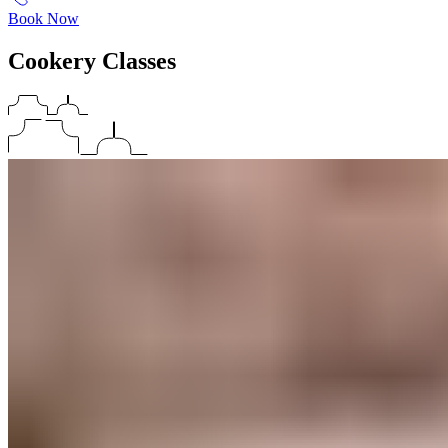
Book Now
Cookery Classes​​​​‌ ‍ ​‍​‍‌‍ ‌ ​‍‌‍‍‌‌‍‌ ‌‍‍‌‌‍ ‍​‍​‍​ ‍‍​‍​‍‌ ​ ‌‍​‌‌‍ ‍‌‍‍‌‌ ‌​‌ ‍‌​‍ ‍‌‍‍‌‌‍ ​‍​‍​‍ ​​‍​‍‌‍‍​‌ ​‍‌‍‌‌‌‍‌‍​‍​‍​ ‍‍​‍​‍‌‍‍​‌ ‌​‌ ‌​‌ ​​‌ ​ ​ ‍‍​‍ ​‍ ‌‍ ​​‍ ‌‌‍​‌‌‍ ‍‌‍‌​​‍ ‌‌ ​‍​‍ ‌‌‍‍​‌‍ ‌ ‌​‌‍‌‌‌‍ ​‌ ​ ​‍ ‌‌ ​ ‌ ‌​‌ ‌‌‌‍‌​‌‍‍‌‌‍ ​‍ ‍‌ ‌‍‌‍‌‌‌ ​‍‌‍​ ‌‍‌‌‌‍ ​​‍ ‍‌‍​‌‌ ​​‌ ​​​‍ ‌‍‍‌‌‍ ‍‌ ‌​‌‍‌‌‌‍ ‍‌ ‌​​‍ ‌‍‌‌‌‍‌​‌‍‍‌‌ ‌​​‍ ‌‍ ‌‌‍ ‌‍‌​‌‍‌‌​ ‌‌ ​​‌ ​‍‌‍‌‌‌ ​ ‌‍‌‌‌‍ ‍‌ ‌​‌‍​‌‌ ‌​‌‍‍‌‌‍ ‌‍ ‍​ ‍ ‌‍‍‌‌‍‌​​ ‌‌‍‍​‌‍ ‌ ‌​‌‍‌‌‌‍ ​‌​​ ‌‍ ​‌‍​‌‌ ​ ‌ ​ ‌​‍‌‌‍ ‍‌‍‌​‌‍‌‌‌ ‍​​‍ ‌​ ‍‌​ ​ ​ ‌‌​ ‌‌​ ​‍‌‍​‌​ ‌‍‌‍​ ​‍ ‌​ ​​​ ​‌‌‍‌​​ ‍‌​‍ ‌​ ‌​​ ‌‍​ ‌‌‌‍‌​​‍ ‌‌‍​‍​ ‌ ​ ​ ​ ‌‍​‍ ‌​ ‌‍​ ‍​​ ‌​‌‍​‍‌‍​ ​ ‌‌​ ​‍‌‍​‍​ ‌‍​ ​​​ ‌‌​ ‌‌​ ‍ ‌ ‌​‌ ‍‌‌ ​​‌‍‌‌​ ‌‌‍‍​‌‍ ‌ ‌​‌‍‌‌‌‍ ​‌​​ ‌‍ ​‌‍​‌‌ ​ ‌ ​ ‌​‍‌‌‍ ‍‌‍‌​‌‍‌‌‌ ‍​​ ‍ ‌ ​​‌‍​‌‌ ‌​‌‍‍​​ ‌‌ ​​‌‍​‌‌‍‌ ‌‍‌‌‌​​‍‌ ‌‌‌‍‍‌‌‍ ​‌‍‌​‌‍‌‌‌ ​‍​‍‌‌​ ‌‌‌​​‍‌‌ ‌‍‍ ‌‍‌‌‌ ‍‌​‍‌‌​ ​ ‌​‌​​‍‌‌​ ​ ‌​‌​​‍‌‌​ ​‍​ ​‍‌‍​‍‌‍​‍​ ​​​ ​‍​ ‌‌​ ‌‍​ ​ ‌‍​ ​ ​‍​ ​​​ ‌‍​ ‍‌​‍‌‌​ ​‍​ ​‍​‍‌‌​ ‌‌‌​‌​​‍ ‍‌‍‍​‌‍‌‌‌‍​‌‌‍‌​‌‍‍‌‌‍ ‍‌‍‌ ​ ‌‍​‍‌‍​‌‌ ​ ‌‍‌‌‌‌‌‌‌ ​‍‌‍ ​​ ‌‌‍‍​‌ ‌​‌ ‌​‌ ​​‌ ​ ​‍‌‌​ ​ ‌​​‌​‍‌‌​ ​‍‌​‌‍​‍‌‌​ ​‍‌​‌‍‌‍ ​​‍ ‌‌‍​‌‌‍ ‍‌‍‌​​‍ ‌‌ ​‍​‍ ‌‌‍‍​‌‍ ‌ ‌​‌‍‌‌‌‍ ​‌ ​ ​‍ ‌‌ ​ ‌ ‌​‌ ‌‌‌‍‌​‌‍‍‌‌‍ ​‍ ‍‌ ‌‍‌‍‌‌‌ ​‍‌‍​ ‌‍‌‌‌‍ ​​‍ ‍‌‍​‌‌ ​​‌ ​​​‍‌‍‌‍‍‌‌‍‌​​ ‌‌‍‍​‌‍ ‌ ‌​‌‍‌‌‌‍ ​‌​​ ‌‍ ​‌‍​‌‌ ​ ‌ ​ ‌​‍‌‌‍ ‍‌‍‌​‌‍‌‌‌ ‍​​‍ ‌​ ‍‌​ ​ ​ ‌‌​ ‌‌​ ​‍‌‍​‌​ ‌‍‌‍​ ​‍ ‌​ ​​​ ​‌‌‍‌​​ ‍‌​‍ ‌​ ‌​​ ‌‍​ ‌‌‌‍‌​​‍ ‌‌‍​‍​ ‌ ​ ​ ​ ‌‍​‍ ‌​ ‌‍​ ‍​​ ‌​‌‍​‍‌‍​ ​ ‌‌​ ​‍‌‍​‍​ ‌‍​ ​​​ ‌‌​ ‌‌​‍‌‍‌ ‌​‌ ‍‌‌ ​​‌‍‌‌​ ‌‌‍‍​‌‍ ‌ ‌​‌‍‌‌‌‍ ​‌​​ ‌‍ ​‌‍​‌‌ ​ ‌ ​ ‌​‍‌‌‍ ‍‌‍‌​‌‍‌‌‌ ‍​​‍‌‍‌ ​​‌‍​‌‌ ‌​‌‍‍​​ ‌‌ ​​‌‍​‌‌‍‌ ‌‍‌‌‌​​‍‌ ‌‌‌‍‍‌‌‍ ​‌‍‌​‌‍‌‌‌ ​‍​‍‌‌​ ‌‌‌​​‍‌‌ ‌‍‍ ‌‍‌‌‌ ‍‌​‍‌‌​ ​ ‌​‌​​‍‌‌​ ​ ‌​‌​​‍‌‌​ ​‍​ ​‍‌‍​‍‌‍​‍​ ​​​ ​‍​ ‌‌​ ‌‍​ ​ ‌‍​ ​ ​‍​ ​​​ ‌‍​ ‍‌​‍‌‌​ ​‍​ ​‍​‍‌‌​ ‌‌‌​‌​​‍ ‍‌‍‍​‌‍‌‌‌‍​‌‌‍‌​‌‍‍‌‌‍ ‍‌‍‌ ​‍‌‍‌ ​​‌‍‌‌‌ ​‍‌ ​ ‌ ​​‌‍‌‌‌‍​ ‌ ‌​‌‍‍‌‌ ‌‍‌‍‌‌​ ‌‌ ​​‌ ‌‌‌‍​‍‌‍ ​‌‍‍‌‌ ​ ‌‍‍​‌‍‌‌‌‍‌​​‍​‍‌ ‌