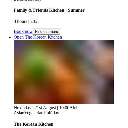
Family & Friends Kitchen - Summer​​​​‌ ‍ ​‍​‍‌‍ ‌ ​‍‌‍‍‌‌‍‌ ‌‍‍‌‌‍ ‍​‍​‍​ ‍‍​‍​‍‌ ​ ‌‍​‌‌‍ ‍‌‍‍‌‌ ‌​‌ ‍‌​‍ ‍‌‍‍‌‌‍ ​‍​‍​‍ ​​‍​‍‌‍‍​‌ ​‍‌‍‌‌‌‍‌‍​‍​‍​ ‍‍​‍​‍‌‍‍​‌ ‌​‌ ‌​‌ ​​‌ ​ ​ ‍‍​‍ ​‍ ‌‍ ​​‍ ‌‌‍​‌‌‍ ‍‌‍‌​​‍ ‌‌ ​‍​‍ ‌‌‍‍​‌‍ ‌ ‌​‌‍‌‌‌‍ ​‌ ​ ​‍ ‌‌ ​ ‌ ‌​‌ ‌‌‌‍‌​‌‍‍‌‌‍ ​‍ ‍‌ ‌‍‌‍‌‌‌ ​‍‌‍​ ‌‍‌‌‌‍ ​​‍ ‍‌‍​‌‌ ​​‌ ​​​‍ ‌‍‍‌‌‍ ‍‌ ‌​‌‍‌‌‌‍ ‍‌ ‌​​‍ ‌‍‌‌‌‍‌​‌‍‍‌‌ ‌​​‍ ‌‍ ‌‌‍ ‌‍‌​‌‍‌‌​ ‌‌ ​​‌ ​‍‌‍‌‌‌ ​ ‌‍‌‌‌‍ ‍‌ ‌​‌‍​‌‌ ‌​‌‍‍‌‌‍ ‌‍ ‍​ ‍ ‌‍‍‌‌‍‌​​ ‌​ ‍‌​ ​ ​ ‍​​ ​‌​ ‌‍‌‍​‌‌‍‌​‌‍​ ​‍ ‌​ ‍‌​ ‍‌‌‍‌​​ ‍​​‍ ‌​ ‌​​ ​‌​ ‍‌​ ​‌​‍ ‌​ ‍​​ ‌‌‌‍‌‌​ ​​​‍ ‌​ ​‌​ ‍​​ ‍‌​ ‌‌‌‍‌​‌‍‌‌​ ‍​‌‍‌‌​ ​​​ ‌‍​ ‍​​ ​​​ ‍ ‌ ‌​‌ ‍‌‌ ​​‌‍‌‌​ ‌‌‍‍​‌‍ ‌ ‌​‌‍‌‌‌‍ ​‌​​ ‌‍ ​‌‍​‌‌ ​ ‌ ​ ​ ‍ ‌ ​​‌‍​‌‌ ‌​‌‍‍​​ ‌‌ ‌​‌‍‍‌‌ ‌​‌‍ ​‌‍‌‌​ ‌‍​‍‌‍​‌‌ ​ ‌‍‌‌‌‌‌‌‌ ​‍‌‍ ​​ ‌‌‍‍​‌ ‌​‌ ‌​‌ ​​‌ ​ ​‍‌‌​ ​ ‌​​‌​‍‌‌​ ​‍‌​‌‍​‍‌‌​ ​‍‌​‌‍‌‍ ​​‍ ‌‌‍​‌‌‍ ‍‌‍‌​​‍ ‌‌ ​‍​‍ ‌‌‍‍​‌‍ ‌ ‌​‌‍‌‌‌‍ ​‌ ​ ​‍ ‌‌ ​ ‌ ‌​‌ ‌‌‌‍‌​‌‍‍‌‌‍ ​‍ ‍‌ ‌‍‌‍‌‌‌ ​‍‌‍​ ‌‍‌‌‌‍ ​​‍ ‍‌‍​‌‌ ​​‌ ​​​‍‌‍‌‍‍‌‌‍‌​​ ‌​ ‍‌​ ​ ​ ‍​​ ​‌​ ‌‍‌‍​‌‌‍‌​‌‍​ ​‍ ‌​ ‍‌​ ‍‌‌‍‌​​ ‍​​‍ ‌​ ‌​​ ​‌​ ‍‌​ ​‌​‍ ‌​ ‍​​ ‌‌‌‍‌‌​ ​​​‍ ‌​ ​‌​ ‍​​ ‍‌​ ‌‌‌‍‌​‌‍‌‌​ ‍​‌‍‌‌​ ​​​ ‌‍​ ‍​​ ​​​‍‌‍‌ ‌​‌ ‍‌‌ ​​‌‍‌‌​ ‌‌‍‍​‌‍ ‌ ‌​‌‍‌‌‌‍ ​‌​​ ‌‍ ​‌‍​‌‌ ​ ‌ ​ ​‍‌‍‌ ​​‌‍​‌‌ ‌​‌‍‍​​ ‌‌ ‌​‌‍‍‌‌ ‌​‌‍ ​‌‍‌‌​‍‌‍‌ ​​‌‍‌‌‌ ​‍‌ ​ ‌ ​​‌‍‌‌‌‍​ ‌ ‌​‌‍‍‌‌ ‌‍‌‍‌‌​ ‌‌ ​​‌ ‌‌‌‍​‍‌‍ ​‌‍‍‌‌ ​ ‌‍‍​‌‍‌‌‌‍‌​​‍​‍‌ ‌
3 hours​​​​‌ ‍ ​‍​‍‌‍ ‌ ​‍‌‍‍‌‌‍‌ ‌‍‍‌‌‍ ‍​‍​‍​ ‍‍​‍​‍‌ ​ ‌‍​‌‌‍ ‍‌‍‍‌‌ ‌​‌ ‍‌​‍ ‍‌‍‍‌‌‍ ​‍​‍​‍ ​​‍​‍‌‍‍​‌ ​‍‌‍‌‌‌‍‌‍​‍​‍​ ‍‍​‍​‍‌‍‍​‌ ‌​‌ ‌​‌ ​​‌ ​ ​ ‍‍​‍ ​‍ ‌‍ ​​‍ ‌‌‍​‌‌‍ ‍‌‍‌​​‍ ‌‌ ​‍​‍ ‌‌‍‍​‌‍ ‌ ‌​‌‍‌‌‌‍ ​‌ ​ ​‍ ‌‌ ​ ‌ ‌​‌ ‌‌‌‍‌​‌‍‍‌‌‍ ​‍ ‍‌ ‌‍‌‍‌‌‌ ​‍‌‍​ ‌‍‌‌‌‍ ​​‍ ‍‌‍​‌‌ ​​‌ ​​​‍ ‌‍‍‌‌‍ ‍‌ ‌​‌‍‌‌‌‍ ‍‌ ‌​​‍ ‌‍‌‌‌‍‌​‌‍‍‌‌ ‌​​‍ ‌‍ ‌‌‍ ‌‍‌​‌‍‌‌​ ‌‌ ​​‌ ​‍‌‍‌‌‌ ​ ‌‍‌‌‌‍ ‍‌ ‌​‌‍​‌‌ ‌​‌‍‍‌‌‍ ‌‍ ‍​ ‍ ‌‍‍‌‌‍‌​​ ‌​ ‍‌​ ​ ​ ‍​​ ​‌​ ‌‍‌‍​‌‌‍‌​‌‍​ ​‍ ‌​ ‍‌​ ‍‌‌‍‌​​ ‍​​‍ ‌​ ‌​​ ​‌​ ‍‌​ ​‌​‍ ‌​ ‍​​ ‌‌‌‍‌‌​ ​​​‍ ‌​ ​‌​ ‍​​ ‍‌​ ‌‌‌‍‌​‌‍‌‌​ ‍​‌‍‌‌​ ​​​ ‌‍​ ‍​​ ​​​ ‍ ‌ ‌​‌ ‍‌‌ ​​‌‍‌‌​ ‌‌‍‍​‌‍ ‌ ‌​‌‍‌‌‌‍ ​‌​​ ‌‍ ​‌‍​‌‌ ​ ‌ ​ ​ ‍ ‌ ​​‌‍​‌‌ ‌​‌‍‍​​ ‌‌ ‌​‌‍‍‌‌‍ ‌‌‍‌‌​ ‌‍​‍‌‍​‌‌ ​ ‌‍‌‌‌‌‌‌‌ ​‍‌‍ ​​ ‌‌‍‍​‌ ‌​‌ ‌​‌ ​​‌ ​ ​‍‌‌​ ​ ‌​​‌​‍‌‌​ ​‍‌​‌‍​‍‌‌​ ​‍‌​‌‍‌‍ ​​‍ ‌‌‍​‌‌‍ ‍‌‍‌​​‍ ‌‌ ​‍​‍ ‌‌‍‍​‌‍ ‌ ‌​‌‍‌‌‌‍ ​‌ ​ ​‍ ‌‌ ​ ‌ ‌​‌ ‌‌‌‍‌​‌‍‍‌‌‍ ​‍ ‍‌ ‌‍‌‍‌‌‌ ​‍‌‍​ ‌‍‌‌‌‍ ​​‍ ‍‌‍​‌‌ ​​‌ ​​​‍‌‍‌‍‍‌‌‍‌​​ ‌​ ‍‌​ ​ ​ ‍​​ ​‌​ ‌‍‌‍​‌‌‍‌​‌‍​ ​‍ ‌​ ‍‌​ ‍‌‌‍‌​​ ‍​​‍ ‌​ ‌​​ ​‌​ ‍‌​ ​‌​‍ ‌​ ‍​​ ‌‌‌‍‌‌​ ​​​‍ ‌​ ​‌​ ‍​​ ‍‌​ ‌‌‌‍‌​‌‍‌‌​ ‍​‌‍‌‌​ ​​​ ‌‍​ ‍​​ ​​​‍‌‍‌ ‌​‌ ‍‌‌ ​​‌‍‌‌​ ‌‌‍‍​‌‍ ‌ ‌​‌‍‌‌‌‍ ​‌​​ ‌‍ ​‌‍​‌‌ ​ ‌ ​ ​‍‌‍‌ ​​‌‍​‌‌ ‌​‌‍‍​​ ‌‌ ‌​‌‍‍‌‌‍ ‌‌‍‌‌​‍‌‍‌ ​​‌‍‌‌‌ ​‍‌ ​ ‌ ​​‌‍‌‌‌‍​ ‌ ‌​‌‍‍‌‌ ‌‍‌‍‌‌​ ‌‌ ​​‌ ‌‌‌‍​‍‌‍ ​‌‍‍‌‌ ​ ‌‍‍​‌‍‌‌‌‍‌​​‍​‍‌ ‌ | £85​​​​‌ ‍ ​‍​‍‌‍ ‌ ​‍‌‍‍‌‌‍‌ ‌‍‍‌‌‍ ‍​‍​‍​ ‍‍​‍​‍‌ ​ ‌‍​‌‌‍ ‍‌‍‍‌‌ ‌​‌ ‍‌​‍ ‍‌‍‍‌‌‍ ​‍​‍​‍ ​​‍​‍‌‍‍​‌ ​‍‌‍‌‌‌‍‌‍​‍​‍​ ‍‍​‍​‍‌‍‍​‌ ‌​‌ ‌​‌ ​​‌ ​ ​ ‍‍​‍ ​‍ ‌‍ ​​‍ ‌‌‍​‌‌‍ ‍‌‍‌​​‍ ‌‌ ​‍​‍ ‌‌‍‍​‌‍ ‌ ‌​‌‍‌‌‌‍ ​‌ ​ ​‍ ‌‌ ​ ‌ ‌​‌ ‌‌‌‍‌​‌‍‍‌‌‍ ​‍ ‍‌ ‌‍‌‍‌‌‌ ​‍‌‍​ ‌‍‌‌‌‍ ​​‍ ‍‌‍​‌‌ ​​‌ ​​​‍ ‌‍‍‌‌‍ ‍‌ ‌​‌‍‌‌‌‍ ‍‌ ‌​​‍ ‌‍‌‌‌‍‌​‌‍‍‌‌ ‌​​‍ ‌‍ ‌‌‍ ‌‍‌​‌‍‌‌​ ‌‌ ​​‌ ​‍‌‍‌‌‌ ​ ‌‍‌‌‌‍ ‍‌ ‌​‌‍​‌‌ ‌​‌‍‍‌‌‍ ‌‍ ‍​ ‍ ‌‍‍‌‌‍‌​​ ‌​ ‍‌​ ​ ​ ‍​​ ​‌​ ‌‍‌‍​‌‌‍‌​‌‍​ ​‍ ‌​ ‍‌​ ‍‌‌‍‌​​ ‍​​‍ ‌​ ‌​​ ​‌​ ‍‌​ ​‌​‍ ‌​ ‍​​ ‌‌‌‍‌‌​ ​​​‍ ‌​ ​‌​ ‍​​ ‍‌​ ‌‌‌‍‌​‌‍‌‌​ ‍​‌‍‌‌​ ​​​ ‌‍​ ‍​​ ​​​ ‍ ‌ ‌​‌ ‍‌‌ ​​‌‍‌‌​ ‌‌‍‍​‌‍ ‌ ‌​‌‍‌‌‌‍ ​‌​​ ‌‍ ​‌‍​‌‌ ​ ‌ ​ ​ ‍ ‌ ​​‌‍​‌‌ ‌​‌‍‍​​ ‌‌ ​​‌ ​‍‌‍‍‌‌‍​ ‌‍‌‌​ ‌‍​‍‌‍​‌‌ ​ ‌‍‌‌‌‌‌‌‌ ​‍‌‍ ​​ ‌‌‍‍​‌ ‌​‌ ‌​‌ ​​‌ ​ ​‍‌‌​ ​ ‌​​‌​‍‌‌​ ​‍‌​‌‍​‍‌‌​ ​‍‌​‌‍‌‍ ​​‍ ‌‌‍​‌‌‍ ‍‌‍‌​​‍ ‌‌ ​‍​‍ ‌‌‍‍​‌‍ ‌ ‌​‌‍‌‌‌‍ ​‌ ​ ​‍ ‌‌ ​ ‌ ‌​‌ ‌‌‌‍‌​‌‍‍‌‌‍ ​‍ ‍‌ ‌‍‌‍‌‌‌ ​‍‌‍​ ‌‍‌‌‌‍ ​​‍ ‍‌‍​‌‌ ​​‌ ​​​‍‌‍‌‍‍‌‌‍‌​​ ‌​ ‍‌​ ​ ​ ‍​​ ​‌​ ‌‍‌‍​‌‌‍‌​‌‍​ ​‍ ‌​ ‍‌​ ‍‌‌‍‌​​ ‍​​‍ ‌​ ‌​​ ​‌​ ‍‌​ ​‌​‍ ‌​ ‍​​ ‌‌‌‍‌‌​ ​​​‍ ‌​ ​‌​ ‍​​ ‍‌​ ‌‌‌‍‌​‌‍‌‌​ ‍​‌‍‌‌​ ​​​ ‌‍​ ‍​​ ​​​‍‌‍‌ ‌​‌ ‍‌‌ ​​‌‍‌‌​ ‌‌‍‍​‌‍ ‌ ‌​‌‍‌‌‌‍ ​‌​​ ‌‍ ​‌‍​‌‌ ​ ‌ ​ ​‍‌‍‌ ​​‌‍​‌‌ ‌​‌‍‍​​ ‌‌ ​​‌ ​‍‌‍‍‌‌‍​ ‌‍‌‌​‍‌‍‌ ​​‌‍‌‌‌ ​‍‌ ​ ‌ ​​‌‍‌‌‌‍​ ‌ ‌​‌‍‍‌‌ ‌‍‌‍‌‌​ ‌‌ ​​‌ ‌‌‌‍​‍‌‍ ​‌‍‍‌‌ ​ ‌‍‍​‌‍‌‌‌‍‌​​‍​‍‌ ‌
Book now
Find out more
Open The Korean Kitchen​​​​‌ ‍ ​‍​‍‌‍ ‌ ​‍‌‍‍‌‌‍‌ ‌‍‍‌‌‍ ‍​‍​‍​ ‍‍​‍​‍‌ ​ ‌‍​‌‌‍ ‍‌‍‍‌‌ ‌​‌ ‍‌​‍ ‍‌‍‍‌‌‍ ​‍​‍​‍ ​​‍​‍‌‍‍​‌ ​‍‌‍‌‌‌‍‌‍​‍​‍​ ‍‍​‍​‍‌‍‍​‌ ‌​‌ ‌​‌ ​​‌ ​ ​ ‍‍​‍ ​‍ ‌‍ ​​‍ ‌‌‍​‌‌‍ ‍‌‍‌​​‍ ‌‌ ​‍​‍ ‌‌‍‍​‌‍ ‌ ‌​‌‍‌‌‌‍ ​‌ ​ ​‍ ‌‌ ​ ‌ ‌​‌ ‌‌‌‍‌​‌‍‍‌‌‍ ​‍ ‍‌ ‌‍‌‍‌‌‌ ​‍‌‍​ ‌‍‌‌‌‍ ​​‍ ‍‌‍​‌‌ ​​‌ ​​​‍ ‌‍‍‌‌‍ ‍‌ ‌​‌‍‌‌‌‍ ‍‌ ‌​​‍ ‌‍‌‌‌‍‌​‌‍‍‌‌ ‌​​‍ ‌‍ ‌‌‍ ‌‍‌​‌‍‌‌​ ‌‌ ​​‌ ​‍‌‍‌‌‌ ​ ‌‍‌‌‌‍ ‍‌ ‌​‌‍​‌‌ ‌​‌‍‍‌‌‍ ‌‍ ‍​ ‍ ‌‍‍‌‌‍‌​​ ‌​ ‍​​ ​​​ ​ ‌‍‌‌​ ​‌​ ‌​‌‍‌​‌‍​ ​‍ ‌​ ‌‌‌‍‌​​ ‍​‌‍​‌​‍ ‌​ ‌​‌‍‌​‌‍‌​​ ‌‌​‍ ‌​ ‍‌​ ‌‍​ ‌​​ ‌‌​‍ ‌​ ‌​​ ‌ ​ ‌‌‌‍​ ‌‍​‍‌‍​‍​ ‌‌​ ‌‍​ ‍​​ ​‍​ ‍‌‌‍​‌​ ‍ ‌ ‌​‌ ‍‌‌ ​​‌‍‌‌​ ‌‌‍‍​‌‍ ‌ ‌​‌‍‌‌‌‍ ​‌​​ ‌‍ ​‌‍​‌‌ ​ ‌ ​ ​ ‍ ‌ ​​‌‍​‌‌ ‌​‌‍‍​​ ‌‌ ‌​‌‍‍‌‌ ‌​‌‍ ​‌‍‌‌​ ‌‍​‍‌‍​‌‌ ​ ‌‍‌‌‌‌‌‌‌ ​‍‌‍ ​​ ‌‌‍‍​‌ ‌​‌ ‌​‌ ​​‌ ​ ​‍‌‌​ ​ ‌​​‌​‍‌‌​ ​‍‌​‌‍​‍‌‌​ ​‍‌​‌‍‌‍ ​​‍ ‌‌‍​‌‌‍ ‍‌‍‌​​‍ ‌‌ ​‍​‍ ‌‌‍‍​‌‍ ‌ ‌​‌‍‌‌‌‍ ​‌ ​ ​‍ ‌‌ ​ ‌ ‌​‌ ‌‌‌‍‌​‌‍‍‌‌‍ ​‍ ‍‌ ‌‍‌‍‌‌‌ ​‍‌‍​ ‌‍‌‌‌‍ ​​‍ ‍‌‍​‌‌ ​​‌ ​​​‍‌‍‌‍‍‌‌‍‌​​ ‌​ ‍​​ ​​​ ​ ‌‍‌‌​ ​‌​ ‌​‌‍‌​‌‍​ ​‍ ‌​ ‌‌‌‍‌​​ ‍​‌‍​‌​‍ ‌​ ‌​‌‍‌​‌‍‌​​ ‌‌​‍ ‌​ ‍‌​ ‌‍​ ‌​​ ‌‌​‍ ‌​ ‌​​ ‌ ​ ‌‌‌‍​ ‌‍​‍‌‍​‍​ ‌‌​ ‌‍​ ‍​​ ​‍​ ‍‌‌‍​‌​‍‌‍‌ ‌​‌ ‍‌‌ ​​‌‍‌‌​ ‌‌‍‍​‌‍ ‌ ‌​‌‍‌‌‌‍ ​‌​​ ‌‍ ​‌‍​‌‌ ​ ‌ ​ ​‍‌‍‌ ​​‌‍​‌‌ ‌​‌‍‍​​ ‌‌ ‌​‌‍‍‌‌ ‌​‌‍ ​‌‍‌‌​‍‌‍‌ ​​‌‍‌‌‌ ​‍‌ ​ ‌ ​​‌‍‌‌‌‍​ ‌ ‌​‌‍‍‌‌ ‌‍‌‍‌‌​ ‌‌ ​​‌ ‌‌‌‍​‍‌‍ ​‌‍‍‌‌ ​ ‌‍‍​‌‍‌‌‌‍‌​​‍​‍‌ ‌
Next class: 21st August | 10:00AM
Asian
Vegetarian
Half day
The Korean Kitchen​​​​‌ ‍ ​‍​‍‌‍ ‌ ​‍‌‍‍‌‌‍‌ ‌‍‍‌‌‍ ‍​‍​‍​ ‍‍​‍​‍‌ ​ ‌‍​‌‌‍ ‍‌‍‍‌‌ ‌​‌ ‍‌​‍ ‍‌‍‍‌‌‍ ​‍​‍​‍ ​​‍​‍‌‍‍​‌ ​‍‌‍‌‌‌‍‌‍​‍​‍​ ‍‍​‍​‍‌‍‍​‌ ‌​‌ ‌​‌ ​​‌ ​ ​ ‍‍​‍ ​‍ ‌‍ ​​‍ ‌‌‍​‌‌‍ ‍‌‍‌​​‍ ‌‌ ​‍​‍ ‌‌‍‍​‌‍ ‌ ‌​‌‍‌‌‌‍ ​‌ ​ ​‍ ‌‌ ​ ‌ ‌​‌ ‌‌‌‍‌​‌‍‍‌‌‍ ​‍ ‍‌ ‌‍‌‍‌‌‌ ​‍‌‍​ ‌‍‌‌‌‍ ​​‍ ‍‌‍​‌‌ ​​‌ ​​​‍ ‌‍‍‌‌‍ ‍‌ ‌​‌‍‌‌‌‍ ‍‌ ‌​​‍ ‌‍‌‌‌‍‌​‌‍‍‌‌ ‌​​‍ ‌‍ ‌‌‍ ‌‍‌​‌‍‌‌​ ‌‌ ​​‌ ​‍‌‍‌‌‌ ​ ‌‍‌‌‌‍ ‍‌ ‌​‌‍​‌‌ ‌​‌‍‍‌‌‍ ‌‍ ‍​ ‍ ‌‍‍‌‌‍‌​​ ‌​ ‍​​ ​​​ ​ ‌‍‌‌​ ​‌​ ‌​‌‍‌​‌‍​ ​‍ ‌​ ‌‌‌‍‌​​ ‍​‌‍​‌​‍ ‌​ ‌​‌‍‌​‌‍‌​​ ‌‌​‍ ‌​ ‍‌​ ‌‍​ ‌​​ ‌‌​‍ ‌​ ‌​​ ‌ ​ ‌‌‌‍​ ‌‍​‍‌‍​‍​ ‌‌​ ‌‍​ ‍​​ ​‍​ ‍‌‌‍​‌​ ‍ ‌ ‌​‌ ‍‌‌ ​​‌‍‌‌​ ‌‌‍‍​‌‍ ‌ ‌​‌‍‌‌‌‍ ​‌​​ ‌‍ ​‌‍​‌‌ ​ ‌ ​ ​ ‍ ‌ ​​‌‍​‌‌ ‌​‌‍‍​​ ‌‌ ‌​‌‍‍‌‌ ‌​‌‍ ​‌‍‌‌​ ‌‍​‍‌‍​‌‌ ​ ‌‍‌‌‌‌‌‌‌ ​‍‌‍ ​​ ‌‌‍‍​‌ ‌​‌ ‌​‌ ​​‌ ​ ​‍‌‌​ ​ ‌​​‌​‍‌‌​ ​‍‌​‌‍​‍‌‌​ ​‍‌​‌‍‌‍ ​​‍ ‌‌‍​‌‌‍ ‍‌‍‌​​‍ ‌‌ ​‍​‍ ‌‌‍‍​‌‍ ‌ ‌​‌‍‌‌‌‍ ​‌ ​ ​‍ ‌‌ ​ ‌ ‌​‌ ‌‌‌‍‌​‌‍‍‌‌‍ ​‍ ‍‌ ‌‍‌‍‌‌‌ ​‍‌‍​ ‌‍‌‌‌‍ ​​‍ ‍‌‍​‌‌ ​​‌ ​​​‍‌‍‌‍‍‌‌‍‌​​ ‌​ ‍​​ ​​​ ​ ‌‍‌‌​ ​‌​ ‌​‌‍‌​‌‍​ ​‍ ‌​ ‌‌‌‍‌​​ ‍​‌‍​‌​‍ ‌​ ‌​‌‍‌​‌‍‌​​ ‌‌​‍ ‌​ ‍‌​ ‌‍​ ‌​​ ‌‌​‍ ‌​ ‌​​ ‌ ​ ‌‌‌‍​ ‌‍​‍‌‍​‍​ ‌‌​ ‌‍​ ‍​​ ​‍​ ‍‌‌‍​‌​‍‌‍‌ ‌​‌ ‍‌‌ ​​‌‍‌‌​ ‌‌‍‍​‌‍ ‌ ‌​‌‍‌‌‌‍ ​‌​​ ‌‍ ​‌‍​‌‌ ​ ‌ ​ ​‍‌‍‌ ​​‌‍​‌‌ ‌​‌‍‍​​ ‌‌ ‌​‌‍‍‌‌ ‌​‌‍ ​‌‍‌‌​‍‌‍‌ ​​‌‍‌‌‌ ​‍‌ ​ ‌ ​​‌‍‌‌‌‍​ ‌ ‌​‌‍‍‌‌ ‌‍‌‍‌‌​ ‌‌ ​​‌ ‌‌‌‍​‍‌‍ ​‌‍‍‌‌ ​ ‌‍‍​‌‍‌‌‌‍‌​​‍​‍‌ ‌