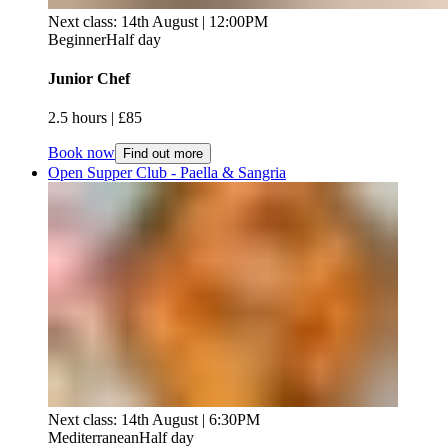
Next class: 14th August | 12:00PM
Beginner
Half day
Junior Chef ​​​​‌ ‍ ​‍​‍‌‍ ‌ ​‍‌‍‍‌‌‍‌ ‌‍‍‌‌‍ ‍​‍​‍​ ‍‍​‍​‍‌ ​ ‌‍​‌‌‍ ‍‌‍‍‌‌ ‌​‌ ‍‌​‍ ‍‌‍‍‌‌‍ ​‍​‍​‍ ​​‍​‍‌‍‍​‌ ​‍‌‍‌‌‌‍‌‍​‍​‍​ ‍‍​‍​‍‌‍‍​‌ ‌​‌ ‌​‌ ​​‌ ​ ​ ‍‍​‍ ​‍ ‌‍ ​​‍ ‌‌‍​‌‌‍ ‍‌‍‌​​‍ ‌‌ ​‍​‍ ‌‌‍‍​‌‍ ‌ ‌​‌‍‌‌‌‍ ​‌ ​ ​‍ ‌‌ ​ ‌ ‌​‌ ‌‌‌‍‌​‌‍‍‌‌‍ ​‍ ‍‌ ‌‍‌‍‌‌‌ ​‍‌‍​ ‌‍‌‌‌‍ ​​‍ ‍‌‍​‌‌ ​​‌ ​​​‍ ‌‍‍‌‌‍ ‍‌ ‌​‌‍‌‌‌‍ ‍‌ ‌​​‍ ‌‍‌‌‌‍‌​‌‍‍‌‌ ‌​​‍ ‌‍ ‌‌‍ ‌‍‌​‌‍‌‌​ ‌‌ ​​‌ ​‍‌‍‌‌‌ ​ ‌‍‌‌‌‍ ‍‌ ‌​‌‍​‌‌ ‌​‌‍‍‌‌‍ ‌‍ ‍​ ‍ ‌‍‍‌‌‍‌​​ ‌‌‍‌​‌‍‌‍​ ​‍​ ‍‌‌‍‌‍‌‍​‍​ ‌​‌‍‌​​‍ ‌​ ‌​​ ‌ ​ ‍‌‌‍‌‍​‍ ‌​ ‌​​ ‌‍​ ‌‌‌‍​ ​‍ ‌​ ‍‌​ ​​​ ‌ ​ ‍​​‍ ‌‌‍​‍‌‍​ ​ ‌‍​ ​‍​ ​ ​ ​‍‌‍‌‌​ ‌‍‌‍​‍​ ‌‍​ ​‍​ ​‌​ ‍ ‌ ‌​‌ ‍‌‌ ​​‌‍‌‌​ ‌‌‍‍​‌‍ ‌ ‌​‌‍‌‌‌‍ ​‌​​ ‌‍ ​‌‍​‌‌ ​ ‌ ​ ​ ‍ ‌ ​​‌‍​‌‌ ‌​‌‍‍​​ ‌‌ ‌​‌‍‍‌‌ ‌​‌‍ ​‌‍‌‌​ ‌‍​‍‌‍​‌‌ ​ ‌‍‌‌‌‌‌‌‌ ​‍‌‍ ​​ ‌‌‍‍​‌ ‌​‌ ‌​‌ ​​‌ ​ ​‍‌‌​ ​ ‌​​‌​‍‌‌​ ​‍‌​‌‍​‍‌‌​ ​‍‌​‌‍‌‍ ​​‍ ‌‌‍​‌‌‍ ‍‌‍‌​​‍ ‌‌ ​‍​‍ ‌‌‍‍​‌‍ ‌ ‌​‌‍‌‌‌‍ ​‌ ​ ​‍ ‌‌ ​ ‌ ‌​‌ ‌‌‌‍‌​‌‍‍‌‌‍ ​‍ ‍‌ ‌‍‌‍‌‌‌ ​‍‌‍​ ‌‍‌‌‌‍ ​​‍ ‍‌‍​‌‌ ​​‌ ​​​‍‌‍‌‍‍‌‌‍‌​​ ‌‌‍‌​‌‍‌‍​ ​‍​ ‍‌‌‍‌‍‌‍​‍​ ‌​‌‍‌​​‍ ‌​ ‌​​ ‌ ​ ‍‌‌‍‌‍​‍ ‌​ ‌​​ ‌‍​ ‌‌‌‍​ ​‍ ‌​ ‍‌​ ​​​ ‌ ​ ‍​​‍ ‌‌‍​‍‌‍​ ​ ‌‍​ ​‍​ ​ ​ ​‍‌‍‌‌​ ‌‍‌‍​‍​ ‌‍​ ​‍​ ​‌​‍‌‍‌ ‌​‌ ‍‌‌ ​​‌‍‌‌​ ‌‌‍‍​‌‍ ‌ ‌​‌‍‌‌‌‍ ​‌​​ ‌‍ ​‌‍​‌‌ ​ ‌ ​ ​‍‌‍‌ ​​‌‍​‌‌ ‌​‌‍‍​​ ‌‌ ‌​‌‍‍‌‌ ‌​‌‍ ​‌‍‌‌​‍‌‍‌ ​​‌‍‌‌‌ ​‍‌ ​ ‌ ​​‌‍‌‌‌‍​ ‌ ‌​‌‍‍‌‌ ‌‍‌‍‌‌​ ‌‌ ​​‌ ‌‌‌‍​‍‌‍ ​‌‍‍‌‌ ​ ‌‍‍​‌‍‌‌‌‍‌​​‍​‍‌ ‌
2.5 hours​​​​‌ ‍ ​‍​‍‌‍ ‌ ​‍‌‍‍‌‌‍‌ ‌‍‍‌‌‍ ‍​‍​‍​ ‍‍​‍​‍‌ ​ ‌‍​‌‌‍ ‍‌‍‍‌‌ ‌​‌ ‍‌​‍ ‍‌‍‍‌‌‍ ​‍​‍​‍ ​​‍​‍‌‍‍​‌ ​‍‌‍‌‌‌‍‌‍​‍​‍​ ‍‍​‍​‍‌‍‍​‌ ‌​‌ ‌​‌ ​​‌ ​ ​ ‍‍​‍ ​‍ ‌‍ ​​‍ ‌‌‍​‌‌‍ ‍‌‍‌​​‍ ‌‌ ​‍​‍ ‌‌‍‍​‌‍ ‌ ‌​‌‍‌‌‌‍ ​‌ ​ ​‍ ‌‌ ​ ‌ ‌​‌ ‌‌‌‍‌​‌‍‍‌‌‍ ​‍ ‍‌ ‌‍‌‍‌‌‌ ​‍‌‍​ ‌‍‌‌‌‍ ​​‍ ‍‌‍​‌‌ ​​‌ ​​​‍ ‌‍‍‌‌‍ ‍‌ ‌​‌‍‌‌‌‍ ‍‌ ‌​​‍ ‌‍‌‌‌‍‌​‌‍‍‌‌ ‌​​‍ ‌‍ ‌‌‍ ‌‍‌​‌‍‌‌​ ‌‌ ​​‌ ​‍‌‍‌‌‌ ​ ‌‍‌‌‌‍ ‍‌ ‌​‌‍​‌‌ ‌​‌‍‍‌‌‍ ‌‍ ‍​ ‍ ‌‍‍‌‌‍‌​​ ‌‌‍‌​‌‍‌‍​ ​‍​ ‍‌‌‍‌‍‌‍​‍​ ‌​‌‍‌​​‍ ‌​ ‌​​ ‌ ​ ‍‌‌‍‌‍​‍ ‌​ ‌​​ ‌‍​ ‌‌‌‍​ ​‍ ‌​ ‍‌​ ​​​ ‌ ​ ‍​​‍ ‌‌‍​‍‌‍​ ​ ‌‍​ ​‍​ ​ ​ ​‍‌‍‌‌​ ‌‍‌‍​‍​ ‌‍​ ​‍​ ​‌​ ‍ ‌ ‌​‌ ‍‌‌ ​​‌‍‌‌​ ‌‌‍‍​‌‍ ‌ ‌​‌‍‌‌‌‍ ​‌​​ ‌‍ ​‌‍​‌‌ ​ ‌ ​ ​ ‍ ‌ ​​‌‍​‌‌ ‌​‌‍‍​​ ‌‌ ‌​‌‍‍‌‌‍ ‌‌‍‌‌​ ‌‍​‍‌‍​‌‌ ​ ‌‍‌‌‌‌‌‌‌ ​‍‌‍ ​​ ‌‌‍‍​‌ ‌​‌ ‌​‌ ​​‌ ​ ​‍‌‌​ ​ ‌​​‌​‍‌‌​ ​‍‌​‌‍​‍‌‌​ ​‍‌​‌‍‌‍ ​​‍ ‌‌‍​‌‌‍ ‍‌‍‌​​‍ ‌‌ ​‍​‍ ‌‌‍‍​‌‍ ‌ ‌​‌‍‌‌‌‍ ​‌ ​ ​‍ ‌‌ ​ ‌ ‌​‌ ‌‌‌‍‌​‌‍‍‌‌‍ ​‍ ‍‌ ‌‍‌‍‌‌‌ ​‍‌‍​ ‌‍‌‌‌‍ ​​‍ ‍‌‍​‌‌ ​​‌ ​​​‍‌‍‌‍‍‌‌‍‌​​ ‌‌‍‌​‌‍‌‍​ ​‍​ ‍‌‌‍‌‍‌‍​‍​ ‌​‌‍‌​​‍ ‌​ ‌​​ ‌ ​ ‍‌‌‍‌‍​‍ ‌​ ‌​​ ‌‍​ ‌‌‌‍​ ​‍ ‌​ ‍‌​ ​​​ ‌ ​ ‍​​‍ ‌‌‍​‍‌‍​ ​ ‌‍​ ​‍​ ​ ​ ​‍‌‍‌‌​ ‌‍‌‍​‍​ ‌‍​ ​‍​ ​‌​‍‌‍‌ ‌​‌ ‍‌‌ ​​‌‍‌‌​ ‌‌‍‍​‌‍ ‌ ‌​‌‍‌‌‌‍ ​‌​​ ‌‍ ​‌‍​‌‌ ​ ‌ ​ ​‍‌‍‌ ​​‌‍​‌‌ ‌​‌‍‍​​ ‌‌ ‌​‌‍‍‌‌‍ ‌‌‍‌‌​‍‌‍‌ ​​‌‍‌‌‌ ​‍‌ ​ ‌ ​​‌‍‌‌‌‍​ ‌ ‌​‌‍‍‌‌ ‌‍‌‍‌‌​ ‌‌ ​​‌ ‌‌‌‍​‍‌‍ ​‌‍‍‌‌ ​ ‌‍‍​‌‍‌‌‌‍‌​​‍​‍‌ ‌ | £85​​​​‌ ‍ ​‍​‍‌‍ ‌ ​‍‌‍‍‌‌‍‌ ‌‍‍‌‌‍ ‍​‍​‍​ ‍‍​‍​‍‌ ​ ‌‍​‌‌‍ ‍‌‍‍‌‌ ‌​‌ ‍‌​‍ ‍‌‍‍‌‌‍ ​‍​‍​‍ ​​‍​‍‌‍‍​‌ ​‍‌‍‌‌‌‍‌‍​‍​‍​ ‍‍​‍​‍‌‍‍​‌ ‌​‌ ‌​‌ ​​‌ ​ ​ ‍‍​‍ ​‍ ‌‍ ​​‍ ‌‌‍​‌‌‍ ‍‌‍‌​​‍ ‌‌ ​‍​‍ ‌‌‍‍​‌‍ ‌ ‌​‌‍‌‌‌‍ ​‌ ​ ​‍ ‌‌ ​ ‌ ‌​‌ ‌‌‌‍‌​‌‍‍‌‌‍ ​‍ ‍‌ ‌‍‌‍‌‌‌ ​‍‌‍​ ‌‍‌‌‌‍ ​​‍ ‍‌‍​‌‌ ​​‌ ​​​‍ ‌‍‍‌‌‍ ‍‌ ‌​‌‍‌‌‌‍ ‍‌ ‌​​‍ ‌‍‌‌‌‍‌​‌‍‍‌‌ ‌​​‍ ‌‍ ‌‌‍ ‌‍‌​‌‍‌‌​ ‌‌ ​​‌ ​‍‌‍‌‌‌ ​ ‌‍‌‌‌‍ ‍‌ ‌​‌‍​‌‌ ‌​‌‍‍‌‌‍ ‌‍ ‍​ ‍ ‌‍‍‌‌‍‌​​ ‌‌‍‌​‌‍‌‍​ ​‍​ ‍‌‌‍‌‍‌‍​‍​ ‌​‌‍‌​​‍ ‌​ ‌​​ ‌ ​ ‍‌‌‍‌‍​‍ ‌​ ‌​​ ‌‍​ ‌‌‌‍​ ​‍ ‌​ ‍‌​ ​​​ ‌ ​ ‍​​‍ ‌‌‍​‍‌‍​ ​ ‌‍​ ​‍​ ​ ​ ​‍‌‍‌‌​ ‌‍‌‍​‍​ ‌‍​ ​‍​ ​‌​ ‍ ‌ ‌​‌ ‍‌‌ ​​‌‍‌‌​ ‌‌‍‍​‌‍ ‌ ‌​‌‍‌‌‌‍ ​‌​​ ‌‍ ​‌‍​‌‌ ​ ‌ ​ ​ ‍ ‌ ​​‌‍​‌‌ ‌​‌‍‍​​ ‌‌ ​​‌ ​‍‌‍‍‌‌‍​ ‌‍‌‌​ ‌‍​‍‌‍​‌‌ ​ ‌‍‌‌‌‌‌‌‌ ​‍‌‍ ​​ ‌‌‍‍​‌ ‌​‌ ‌​‌ ​​‌ ​ ​‍‌‌​ ​ ‌​​‌​‍‌‌​ ​‍‌​‌‍​‍‌‌​ ​‍‌​‌‍‌‍ ​​‍ ‌‌‍​‌‌‍ ‍‌‍‌​​‍ ‌‌ ​‍​‍ ‌‌‍‍​‌‍ ‌ ‌​‌‍‌‌‌‍ ​‌ ​ ​‍ ‌‌ ​ ‌ ‌​‌ ‌‌‌‍‌​‌‍‍‌‌‍ ​‍ ‍‌ ‌‍‌‍‌‌‌ ​‍‌‍​ ‌‍‌‌‌‍ ​​‍ ‍‌‍​‌‌ ​​‌ ​​​‍‌‍‌‍‍‌‌‍‌​​ ‌‌‍‌​‌‍‌‍​ ​‍​ ‍‌‌‍‌‍‌‍​‍​ ‌​‌‍‌​​‍ ‌​ ‌​​ ‌ ​ ‍‌‌‍‌‍​‍ ‌​ ‌​​ ‌‍​ ‌‌‌‍​ ​‍ ‌​ ‍‌​ ​​​ ‌ ​ ‍​​‍ ‌‌‍​‍‌‍​ ​ ‌‍​ ​‍​ ​ ​ ​‍‌‍‌‌​ ‌‍‌‍​‍​ ‌‍​ ​‍​ ​‌​‍‌‍‌ ‌​‌ ‍‌‌ ​​‌‍‌‌​ ‌‌‍‍​‌‍ ‌ ‌​‌‍‌‌‌‍ ​‌​​ ‌‍ ​‌‍​‌‌ ​ ‌ ​ ​‍‌‍‌ ​​‌‍​‌‌ ‌​‌‍‍​​ ‌‌ ​​‌ ​‍‌‍‍‌‌‍​ ‌‍‌‌​‍‌‍‌ ​​‌‍‌‌‌ ​‍‌ ​ ‌ ​​‌‍‌‌‌‍​ ‌ ‌​‌‍‍‌‌ ‌‍‌‍‌‌​ ‌‌ ​​‌ ‌‌‌‍​‍‌‍ ​‌‍‍‌‌ ​ ‌‍‍​‌‍‌‌‌‍‌​​‍​‍‌ ‌
Book now
Find out more
Open Supper Club - Paella & Sangria​​​​‌ ‍ ​‍​‍‌‍ ‌ ​‍‌‍‍‌‌‍‌ ‌‍‍‌‌‍ ‍​‍​‍​ ‍‍​‍​‍‌ ​ ‌‍​‌‌‍ ‍‌‍‍‌‌ ‌​‌ ‍‌​‍ ‍‌‍‍‌‌‍ ​‍​‍​‍ ​​‍​‍‌‍‍​‌ ​‍‌‍‌‌‌‍‌‍​‍​‍​ ‍‍​‍​‍‌‍‍​‌ ‌​‌ ‌​‌ ​​‌ ​ ​ ‍‍​‍ ​‍ ‌‍ ​​‍ ‌‌‍​‌‌‍ ‍‌‍‌​​‍ ‌‌ ​‍​‍ ‌‌‍‍​‌‍ ‌ ‌​‌‍‌‌‌‍ ​‌ ​ ​‍ ‌‌ ​ ‌ ‌​‌ ‌‌‌‍‌​‌‍‍‌‌‍ ​‍ ‍‌ ‌‍‌‍‌‌‌ ​‍‌‍​ ‌‍‌‌‌‍ ​​‍ ‍‌‍​‌‌ ​​‌ ​​​‍ ‌‍‍‌‌‍ ‍‌ ‌​‌‍‌‌‌‍ ‍‌ ‌​​‍ ‌‍‌‌‌‍‌​‌‍‍‌‌ ‌​​‍ ‌‍ ‌‌‍ ‌‍‌​‌‍‌‌​ ‌‌ ​​‌ ​‍‌‍‌‌‌ ​ ‌‍‌‌‌‍ ‍‌ ‌​‌‍​‌‌ ‌​‌‍‍‌‌‍ ‌‍ ‍​ ‍ ‌‍‍‌‌‍‌​​ ‌​ ‌‍​ ‌‌​ ​ ​ ​​​ ​​‌‍​‍‌‍‌‌‌‍​‌​‍ ‌​ ‌ ‌‍‌‌‌‍‌​‌‍​‌​‍ ‌​ ‌​​ ‌​‌‍​‌​ ‍​​‍ ‌‌‍​‍​ ‌ ​ ‍‌‌‍‌‌​‍ ‌​ ‌‍‌‍‌‌​ ‌‌​ ​‍​ ‌‍​ ‍‌​ ​​​ ​‌‌‍​‍​ ‌​‌‍‌‍​ ​‌​ ‍ ‌ ‌​‌ ‍‌‌ ​​‌‍‌‌​ ‌‌‍‍​‌‍ ‌ ‌​‌‍‌‌‌‍ ​‌​​ ‌‍ ​‌‍​‌‌ ​ ‌ ​ ​ ‍ ‌ ​​‌‍​‌‌ ‌​‌‍‍​​ ‌‌ ‌​‌‍‍‌‌ ‌​‌‍ ​‌‍‌‌​ ‌‍​‍‌‍​‌‌ ​ ‌‍‌‌‌‌‌‌‌ ​‍‌‍ ​​ ‌‌‍‍​‌ ‌​‌ ‌​‌ ​​‌ ​ ​‍‌‌​ ​ ‌​​‌​‍‌‌​ ​‍‌​‌‍​‍‌‌​ ​‍‌​‌‍‌‍ ​​‍ ‌‌‍​‌‌‍ ‍‌‍‌​​‍ ‌‌ ​‍​‍ ‌‌‍‍​‌‍ ‌ ‌​‌‍‌‌‌‍ ​‌ ​ ​‍ ‌‌ ​ ‌ ‌​‌ ‌‌‌‍‌​‌‍‍‌‌‍ ​‍ ‍‌ ‌‍‌‍‌‌‌ ​‍‌‍​ ‌‍‌‌‌‍ ​​‍ ‍‌‍​‌‌ ​​‌ ​​​‍‌‍‌‍‍‌‌‍‌​​ ‌​ ‌‍​ ‌‌​ ​ ​ ​​​ ​​‌‍​‍‌‍‌‌‌‍​‌​‍ ‌​ ‌ ‌‍‌‌‌‍‌​‌‍​‌​‍ ‌​ ‌​​ ‌​‌‍​‌​ ‍​​‍ ‌‌‍​‍​ ‌ ​ ‍‌‌‍‌‌​‍ ‌​ ‌‍‌‍‌‌​ ‌‌​ ​‍​ ‌‍​ ‍‌​ ​​​ ​‌‌‍​‍​ ‌​‌‍‌‍​ ​‌​‍‌‍‌ ‌​‌ ‍‌‌ ​​‌‍‌‌​ ‌‌‍‍​‌‍ ‌ ‌​‌‍‌‌‌‍ ​‌​​ ‌‍ ​‌‍​‌‌ ​ ‌ ​ ​‍‌‍‌ ​​‌‍​‌‌ ‌​‌‍‍​​ ‌‌ ‌​‌‍‍‌‌ ‌​‌‍ ​‌‍‌‌​‍‌‍‌ ​​‌‍‌‌‌ ​‍‌ ​ ‌ ​​‌‍‌‌‌‍​ ‌ ‌​‌‍‍‌‌ ‌‍‌‍‌‌​ ‌‌ ​​‌ ‌‌‌‍​‍‌‍ ​‌‍‍‌‌ ​ ‌‍‍​‌‍‌‌‌‍‌​​‍​‍‌ ‌
Next class: 14th August | 6:30PM
Mediterranean
Half day