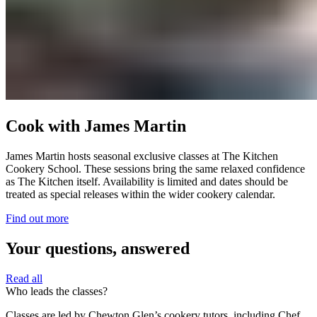
Cook with James Martin​​​​‌ ‍ ​‍​‍‌‍ ‌ ​‍‌‍‍‌‌‍‌ ‌‍‍‌‌‍ ‍​‍​‍​ ‍‍​‍​‍‌ ​ ‌‍​‌‌‍ ‍‌‍‍‌‌ ‌​‌ ‍‌​‍ ‍‌‍‍‌‌‍ ​‍​‍​‍ ​​‍​‍‌‍‍​‌ ​‍‌‍‌‌‌‍‌‍​‍​‍​ ‍‍​‍​‍‌‍‍​‌ ‌​‌ ‌​‌ ​​‌ ​ ​ ‍‍​‍ ​‍ ‌‍ ​​‍ ‌‌‍​‌‌‍ ‍‌‍‌​​‍ ‌‌ ​‍​‍ ‌‌‍‍​‌‍ ‌ ‌​‌‍‌‌‌‍ ​‌ ​ ​‍ ‌‌ ​ ‌ ‌​‌ ‌‌‌‍‌​‌‍‍‌‌‍ ​‍ ‍‌ ‌‍‌‍‌‌‌ ​‍‌‍​ ‌‍‌‌‌‍ ​​‍ ‍‌‍​‌‌ ​​‌ ​​​‍ ‌‍‍‌‌‍ ‍‌ ‌​‌‍‌‌‌‍ ‍‌ ‌​​‍ ‌‍‌‌‌‍‌​‌‍‍‌‌ ‌​​‍ ‌‍ ‌‌‍ ‌‍‌​‌‍‌‌​ ‌‌ ​​‌ ​‍‌‍‌‌‌ ​ ‌‍‌‌‌‍ ‍‌ ‌​‌‍​‌‌ ‌​‌‍‍‌‌‍ ‌‍ ‍​ ‍ ‌‍‍‌‌‍‌​​ ‌‌‍‍​‌‍ ‌ ‌​‌‍‌‌‌‍ ​‌​​ ‌‍ ​‌‍​‌‌ ​ ‌ ​ ‌​‍‌‌‍ ‍‌‍‌​‌‍‌‌‌ ‍​​‍ ‌​ ‍‌​ ​ ​ ‌‌​ ‌‌​ ​‍‌‍​‌​ ‌‍‌‍​ ​‍ ‌​ ​​​ ​‌‌‍‌​​ ‍‌​‍ ‌​ ‌​​ ‌‍​ ‌‌‌‍‌​​‍ ‌‌‍​‍​ ‌ ​ ​ ​ ‌‍​‍ ‌​ ‌‍​ ‍​​ ‌​‌‍​‍‌‍​ ​ ‌‌​ ​‍‌‍​‍​ ‌‍​ ​​​ ‌‌​ ‌‌​ ‍ ‌ ‌​‌ ‍‌‌ ​​‌‍‌‌​ ‌‌‍‍​‌‍ ‌ ‌​‌‍‌‌‌‍ ​‌​​ ‌‍ ​‌‍​‌‌ ​ ‌ ​ ‌​‍‌‌‍ ‍‌‍‌​‌‍‌‌‌ ‍​​ ‍ ‌ ​​‌‍​‌‌ ‌​‌‍‍​​ ‌‌ ​​‌‍​‌‌‍‌ ‌‍‌‌‌​​‍‌ ‌‌‌‍‍‌‌‍ ​‌‍‌​‌‍‌‌‌ ​‍​‍‌‌​ ‌‌‌​​‍‌‌ ‌‍‍ ‌‍‌‌‌ ‍‌​‍‌‌​ ​ ‌​‌​​‍‌‌​ ​ ‌​‌​​‍‌‌​ ​‍​ ​‍​ ​​​ ​‌‌‍​‍​ ‍‌​ ‌‍‌‍​‌‌‍‌‍‌‍​‌​ ‌​‌‍‌‍‌‍​ ​ ‌​​‍‌‌​ ​‍​ ​‍​‍‌‌​ ‌‌‌​‌​​‍ ‍‌‍‍​‌‍‌‌‌‍​‌‌‍‌​‌‍‍‌‌‍ ‍‌‍‌ ​ ‌‍​‍‌‍​‌‌ ​ ‌‍‌‌‌‌‌‌‌ ​‍‌‍ ​​ ‌‌‍‍​‌ ‌​‌ ‌​‌ ​​‌ ​ ​‍‌‌​ ​ ‌​​‌​‍‌‌​ ​‍‌​‌‍​‍‌‌​ ​‍‌​‌‍‌‍ ​​‍ ‌‌‍​‌‌‍ ‍‌‍‌​​‍ ‌‌ ​‍​‍ ‌‌‍‍​‌‍ ‌ ‌​‌‍‌‌‌‍ ​‌ ​ ​‍ ‌‌ ​ ‌ ‌​‌ ‌‌‌‍‌​‌‍‍‌‌‍ ​‍ ‍‌ ‌‍‌‍‌‌‌ ​‍‌‍​ ‌‍‌‌‌‍ ​​‍ ‍‌‍​‌‌ ​​‌ ​​​‍‌‍‌‍‍‌‌‍‌​​ ‌‌‍‍​‌‍ ‌ ‌​‌‍‌‌‌‍ ​‌​​ ‌‍ ​‌‍​‌‌ ​ ‌ ​ ‌​‍‌‌‍ ‍‌‍‌​‌‍‌‌‌ ‍​​‍ ‌​ ‍‌​ ​ ​ ‌‌​ ‌‌​ ​‍‌‍​‌​ ‌‍‌‍​ ​‍ ‌​ ​​​ ​‌‌‍‌​​ ‍‌​‍ ‌​ ‌​​ ‌‍​ ‌‌‌‍‌​​‍ ‌‌‍​‍​ ‌ ​ ​ ​ ‌‍​‍ ‌​ ‌‍​ ‍​​ ‌​‌‍​‍‌‍​ ​ ‌‌​ ​‍‌‍​‍​ ‌‍​ ​​​ ‌‌​ ‌‌​‍‌‍‌ ‌​‌ ‍‌‌ ​​‌‍‌‌​ ‌‌‍‍​‌‍ ‌ ‌​‌‍‌‌‌‍ ​‌​​ ‌‍ ​‌‍​‌‌ ​ ‌ ​ ‌​‍‌‌‍ ‍‌‍‌​‌‍‌‌‌ ‍​​‍‌‍‌ ​​‌‍​‌‌ ‌​‌‍‍​​ ‌‌ ​​‌‍​‌‌‍‌ ‌‍‌‌‌​​‍‌ ‌‌‌‍‍‌‌‍ ​‌‍‌​‌‍‌‌‌ ​‍​‍‌‌​ ‌‌‌​​‍‌‌ ‌‍‍ ‌‍‌‌‌ ‍‌​‍‌‌​ ​ ‌​‌​​‍‌‌​ ​ ‌​‌​​‍‌‌​ ​‍​ ​‍​ ​​​ ​‌‌‍​‍​ ‍‌​ ‌‍‌‍​‌‌‍‌‍‌‍​‌​ ‌​‌‍‌‍‌‍​ ​ ‌​​‍‌‌​ ​‍​ ​‍​‍‌‌​ ‌‌‌​‌​​‍ ‍‌‍‍​‌‍‌‌‌‍​‌‌‍‌​‌‍‍‌‌‍ ‍‌‍‌ ​‍‌‍‌ ​​‌‍‌‌‌ ​‍‌ ​ ‌ ​​‌‍‌‌‌‍​ ‌ ‌​‌‍‍‌‌ ‌‍‌‍‌‌​ ‌‌ ​​‌ ‌‌‌‍​‍‌‍ ​‌‍‍‌‌ ​ ‌‍‍​‌‍‌‌‌‍‌​​‍​‍‌ ‌
James Martin hosts seasonal exclusive classes at The Kitchen
Cookery School. These sessions bring the same relaxed confidence
as The Kitchen itself. Availability is limited and dates should be
treated as special releases within the wider cookery calendar.​​​​‌ ‍ ​‍​‍‌‍ ‌ ​‍‌‍‍‌‌‍‌ ‌‍‍‌‌‍ ‍​‍​‍​ ‍‍​‍​‍‌ ​ ‌‍​‌‌‍ ‍‌‍‍‌‌ ‌​‌ ‍‌​‍ ‍‌‍‍‌‌‍ ​‍​‍​‍ ​​‍​‍‌‍‍​‌ ​‍‌‍‌‌‌‍‌‍​‍​‍​ ‍‍​‍​‍‌‍‍​‌ ‌​‌ ‌​‌ ​​‌ ​ ​ ‍‍​‍ ​‍ ‌‍ ​​‍ ‌‌‍​‌‌‍ ‍‌‍‌​​‍ ‌‌ ​‍​‍ ‌‌‍‍​‌‍ ‌ ‌​‌‍‌‌‌‍ ​‌ ​ ​‍ ‌‌ ​ ‌ ‌​‌ ‌‌‌‍‌​‌‍‍‌‌‍ ​‍ ‍‌ ‌‍‌‍‌‌‌ ​‍‌‍​ ‌‍‌‌‌‍ ​​‍ ‍‌‍​‌‌ ​​‌ ​​​‍ ‌‍‍‌‌‍ ‍‌ ‌​‌‍‌‌‌‍ ‍‌ ‌​​‍ ‌‍‌‌‌‍‌​‌‍‍‌‌ ‌​​‍ ‌‍ ‌‌‍ ‌‍‌​‌‍‌‌​ ‌‌ ​​‌ ​‍‌‍‌‌‌ ​ ‌‍‌‌‌‍ ‍‌ ‌​‌‍​‌‌ ‌​‌‍‍‌‌‍ ‌‍ ‍​ ‍ ‌‍‍‌‌‍‌​​ ‌‌‍‍​‌‍ ‌ ‌​‌‍‌‌‌‍ ​‌​​ ‌‍ ​‌‍​‌‌ ​ ‌ ​ ‌​‍‌‌‍ ‍‌‍‌​‌‍‌‌‌ ‍​​‍ ‌​ ‍‌​ ​ ​ ‌‌​ ‌‌​ ​‍‌‍​‌​ ‌‍‌‍​ ​‍ ‌​ ​​​ ​‌‌‍‌​​ ‍‌​‍ ‌​ ‌​​ ‌‍​ ‌‌‌‍‌​​‍ ‌‌‍​‍​ ‌ ​ ​ ​ ‌‍​‍ ‌​ ‌‍​ ‍​​ ‌​‌‍​‍‌‍​ ​ ‌‌​ ​‍‌‍​‍​ ‌‍​ ​​​ ‌‌​ ‌‌​ ‍ ‌ ‌​‌ ‍‌‌ ​​‌‍‌‌​ ‌‌‍‍​‌‍ ‌ ‌​‌‍‌‌‌‍ ​‌​​ ‌‍ ​‌‍​‌‌ ​ ‌ ​ ‌​‍‌‌‍ ‍‌‍‌​‌‍‌‌‌ ‍​​ ‍ ‌ ​​‌‍​‌‌ ‌​‌‍‍​​ ‌‌ ​​‌‍​‌‌‍‌ ‌‍‌‌‌​​‍‌ ‌‌‌‍‍‌‌‍ ​‌‍‌​‌‍‌‌‌ ​‍​‍‌‌​ ‌‌‌​​‍‌‌ ‌‍‍ ‌‍‌‌‌ ‍‌​‍‌‌​ ​ ‌​‌​​‍‌‌​ ​ ‌​‌​​‍‌‌​ ​‍​ ​‍​ ​​​ ​‌‌‍​‍​ ‍‌​ ‌‍‌‍​‌‌‍‌‍‌‍​‌​ ‌​‌‍‌‍‌‍​ ​ ‌​​‍‌‌​ ​‍​ ​‍​‍‌‌​ ‌‌‌​‌​​‍ ‍‌‍​‍‌‍ ‌‍‌​‌ ‍‌​ ‌‍​‍‌‍​‌‌ ​ ‌‍‌‌‌‌‌‌‌ ​‍‌‍ ​​ ‌‌‍‍​‌ ‌​‌ ‌​‌ ​​‌ ​ ​‍‌‌​ ​ ‌​​‌​‍‌‌​ ​‍‌​‌‍​‍‌‌​ ​‍‌​‌‍‌‍ ​​‍ ‌‌‍​‌‌‍ ‍‌‍‌​​‍ ‌‌ ​‍​‍ ‌‌‍‍​‌‍ ‌ ‌​‌‍‌‌‌‍ ​‌ ​ ​‍ ‌‌ ​ ‌ ‌​‌ ‌‌‌‍‌​‌‍‍‌‌‍ ​‍ ‍‌ ‌‍‌‍‌‌‌ ​‍‌‍​ ‌‍‌‌‌‍ ​​‍ ‍‌‍​‌‌ ​​‌ ​​​‍‌‍‌‍‍‌‌‍‌​​ ‌‌‍‍​‌‍ ‌ ‌​‌‍‌‌‌‍ ​‌​​ ‌‍ ​‌‍​‌‌ ​ ‌ ​ ‌​‍‌‌‍ ‍‌‍‌​‌‍‌‌‌ ‍​​‍ ‌​ ‍‌​ ​ ​ ‌‌​ ‌‌​ ​‍‌‍​‌​ ‌‍‌‍​ ​‍ ‌​ ​​​ ​‌‌‍‌​​ ‍‌​‍ ‌​ ‌​​ ‌‍​ ‌‌‌‍‌​​‍ ‌‌‍​‍​ ‌ ​ ​ ​ ‌‍​‍ ‌​ ‌‍​ ‍​​ ‌​‌‍​‍‌‍​ ​ ‌‌​ ​‍‌‍​‍​ ‌‍​ ​​​ ‌‌​ ‌‌​‍‌‍‌ ‌​‌ ‍‌‌ ​​‌‍‌‌​ ‌‌‍‍​‌‍ ‌ ‌​‌‍‌‌‌‍ ​‌​​ ‌‍ ​‌‍​‌‌ ​ ‌ ​ ‌​‍‌‌‍ ‍‌‍‌​‌‍‌‌‌ ‍​​‍‌‍‌ ​​‌‍​‌‌ ‌​‌‍‍​​ ‌‌ ​​‌‍​‌‌‍‌ ‌‍‌‌‌​​‍‌ ‌‌‌‍‍‌‌‍ ​‌‍‌​‌‍‌‌‌ ​‍​‍‌‌​ ‌‌‌​​‍‌‌ ‌‍‍ ‌‍‌‌‌ ‍‌​‍‌‌​ ​ ‌​‌​​‍‌‌​ ​ ‌​‌​​‍‌‌​ ​‍​ ​‍​ ​​​ ​‌‌‍​‍​ ‍‌​ ‌‍‌‍​‌‌‍‌‍‌‍​‌​ ‌​‌‍‌‍‌‍​ ​ ‌​​‍‌‌​ ​‍​ ​‍​‍‌‌​ ‌‌‌​‌​​‍ ‍‌‍​‍‌‍ ‌‍‌​‌ ‍‌​‍‌‍‌ ​​‌‍‌‌‌ ​‍‌ ​ ‌ ​​‌‍‌‌‌‍​ ‌ ‌​‌‍‍‌‌ ‌‍‌‍‌‌​ ‌‌ ​​‌ ‌‌‌‍​‍‌‍ ​‌‍‍‌‌ ​ ‌‍‍​‌‍‌‌‌‍‌​​‍​‍‌ ‌
Find out more​​​​‌ ‍ ​‍​‍‌‍ ‌ ​‍‌‍‍‌‌‍‌ ‌‍‍‌‌‍ ‍​‍​‍​ ‍‍​‍​‍‌ ​ ‌‍​‌‌‍ ‍‌‍‍‌‌ ‌​‌ ‍‌​‍ ‍‌‍‍‌‌‍ ​‍​‍​‍ ​​‍​‍‌‍‍​‌ ​‍‌‍‌‌‌‍‌‍​‍​‍​ ‍‍​‍​‍‌‍‍​‌ ‌​‌ ‌​‌ ​​‌ ​ ​ ‍‍​‍ ​‍ ‌‍ ​​‍ ‌‌‍​‌‌‍ ‍‌‍‌​​‍ ‌‌ ​‍​‍ ‌‌‍‍​‌‍ ‌ ‌​‌‍‌‌‌‍ ​‌ ​ ​‍ ‌‌ ​ ‌ ‌​‌ ‌‌‌‍‌​‌‍‍‌‌‍ ​‍ ‍‌ ‌‍‌‍‌‌‌ ​‍‌‍​ ‌‍‌‌‌‍ ​​‍ ‍‌‍​‌‌ ​​‌ ​​​‍ ‌‍‍‌‌‍ ‍‌ ‌​‌‍‌‌‌‍ ‍‌ ‌​​‍ ‌‍‌‌‌‍‌​‌‍‍‌‌ ‌​​‍ ‌‍ ‌‌‍ ‌‍‌​‌‍‌‌​ ‌‌ ​​‌ ​‍‌‍‌‌‌ ​ ‌‍‌‌‌‍ ‍‌ ‌​‌‍​‌‌ ‌​‌‍‍‌‌‍ ‌‍ ‍​ ‍ ‌‍‍‌‌‍‌​​ ‌‌‍‍​‌‍ ‌ ‌​‌‍‌‌‌‍ ​‌​​ ‌‍ ​‌‍​‌‌ ​ ‌ ​ ‌​‍‌‌‍ ‍‌‍‌​‌‍‌‌‌ ‍​​‍ ‌​ ‍‌​ ​ ​ ‌‌​ ‌‌​ ​‍‌‍​‌​ ‌‍‌‍​ ​‍ ‌​ ​​​ ​‌‌‍‌​​ ‍‌​‍ ‌​ ‌​​ ‌‍​ ‌‌‌‍‌​​‍ ‌‌‍​‍​ ‌ ​ ​ ​ ‌‍​‍ ‌​ ‌‍​ ‍​​ ‌​‌‍​‍‌‍​ ​ ‌‌​ ​‍‌‍​‍​ ‌‍​ ​​​ ‌‌​ ‌‌​ ‍ ‌ ‌​‌ ‍‌‌ ​​‌‍‌‌​ ‌‌‍‍​‌‍ ‌ ‌​‌‍‌‌‌‍ ​‌​​ ‌‍ ​‌‍​‌‌ ​ ‌ ​ ‌​‍‌‌‍ ‍‌‍‌​‌‍‌‌‌ ‍​​ ‍ ‌ ​​‌‍​‌‌ ‌​‌‍‍​​ ‌‌ ​​‌‍​‌‌‍‌ ‌‍‌‌‌​​‍‌ ‌‌‌‍‍‌‌‍ ​‌‍‌​‌‍‌‌‌ ​‍​‍‌‌​ ‌‌‌​​‍‌‌ ‌‍‍ ‌‍‌‌‌ ‍‌​‍‌‌​ ​ ‌​‌​​‍‌‌​ ​ ‌​‌​​‍‌‌​ ​‍​ ​‍​ ​​​ ​‌‌‍​‍​ ‍‌​ ‌‍‌‍​‌‌‍‌‍‌‍​‌​ ‌​‌‍‌‍‌‍​ ​ ‌​​‍‌‌​ ​‍​ ​‍​‍‌‌​ ‌‌‌​‌​​‍ ‍‌ ​ ‌‍‌‌‌‍​ ‌‍ ‌‍ ‍‌‍‌​‌‍​‌‌ ​‍‌ ‍‌‌​​ ‌ ‌​‌‍​‌​‍ ‍‌‍ ​‌‍​‌‌‍​‍‌‍‌‌‌‍ ​​ ‌‍​‍‌‍​‌‌ ​ ‌‍‌‌‌‌‌‌‌ ​‍‌‍ ​​ ‌‌‍‍​‌ ‌​‌ ‌​‌ ​​‌ ​ ​‍‌‌​ ​ ‌​​‌​‍‌‌​ ​‍‌​‌‍​‍‌‌​ ​‍‌​‌‍‌‍ ​​‍ ‌‌‍​‌‌‍ ‍‌‍‌​​‍ ‌‌ ​‍​‍ ‌‌‍‍​‌‍ ‌ ‌​‌‍‌‌‌‍ ​‌ ​ ​‍ ‌‌ ​ ‌ ‌​‌ ‌‌‌‍‌​‌‍‍‌‌‍ ​‍ ‍‌ ‌‍‌‍‌‌‌ ​‍‌‍​ ‌‍‌‌‌‍ ​​‍ ‍‌‍​‌‌ ​​‌ ​​​‍‌‍‌‍‍‌‌‍‌​​ ‌‌‍‍​‌‍ ‌ ‌​‌‍‌‌‌‍ ​‌​​ ‌‍ ​‌‍​‌‌ ​ ‌ ​ ‌​‍‌‌‍ ‍‌‍‌​‌‍‌‌‌ ‍​​‍ ‌​ ‍‌​ ​ ​ ‌‌​ ‌‌​ ​‍‌‍​‌​ ‌‍‌‍​ ​‍ ‌​ ​​​ ​‌‌‍‌​​ ‍‌​‍ ‌​ ‌​​ ‌‍​ ‌‌‌‍‌​​‍ ‌‌‍​‍​ ‌ ​ ​ ​ ‌‍​‍ ‌​ ‌‍​ ‍​​ ‌​‌‍​‍‌‍​ ​ ‌‌​ ​‍‌‍​‍​ ‌‍​ ​​​ ‌‌​ ‌‌​‍‌‍‌ ‌​‌ ‍‌‌ ​​‌‍‌‌​ ‌‌‍‍​‌‍ ‌ ‌​‌‍‌‌‌‍ ​‌​​ ‌‍ ​‌‍​‌‌ ​ ‌ ​ ‌​‍‌‌‍ ‍‌‍‌​‌‍‌‌‌ ‍​​‍‌‍‌ ​​‌‍​‌‌ ‌​‌‍‍​​ ‌‌ ​​‌‍​‌‌‍‌ ‌‍‌‌‌​​‍‌ ‌‌‌‍‍‌‌‍ ​‌‍‌​‌‍‌‌‌ ​‍​‍‌‌​ ‌‌‌​​‍‌‌ ‌‍‍ ‌‍‌‌‌ ‍‌​‍‌‌​ ​ ‌​‌​​‍‌‌​ ​ ‌​‌​​‍‌‌​ ​‍​ ​‍​ ​​​ ​‌‌‍​‍​ ‍‌​ ‌‍‌‍​‌‌‍‌‍‌‍​‌​ ‌​‌‍‌‍‌‍​ ​ ‌​​‍‌‌​ ​‍​ ​‍​‍‌‌​ ‌‌‌​‌​​‍ ‍‌ ​ ‌‍‌‌‌‍​ ‌‍ ‌‍ ‍‌‍‌​‌‍​‌‌ ​‍‌ ‍‌‌​​ ‌ ‌​‌‍​‌​‍ ‍‌‍ ​‌‍​‌‌‍​‍‌‍‌‌‌‍ ​​‍‌‍‌ ​​‌‍‌‌‌ ​‍‌ ​ ‌ ​​‌‍‌‌‌‍​ ‌ ‌​‌‍‍‌‌ ‌‍‌‍‌‌​ ‌‌ ​​‌ ‌‌‌‍​‍‌‍ ​‌‍‍‌‌ ​ ‌‍‍​‌‍‌‌‌‍‌​​‍​‍‌ ‌
Your questions, answered​​​​‌ ‍ ​‍​‍‌‍ ‌ ​‍‌‍‍‌‌‍‌ ‌‍‍‌‌‍ ‍​‍​‍​ ‍‍​‍​‍‌ ​ ‌‍​‌‌‍ ‍‌‍‍‌‌ ‌​‌ ‍‌​‍ ‍‌‍‍‌‌‍ ​‍​‍​‍ ​​‍​‍‌‍‍​‌ ​‍‌‍‌‌‌‍‌‍​‍​‍​ ‍‍​‍​‍‌‍‍​‌ ‌​‌ ‌​‌ ​​‌ ​ ​ ‍‍​‍ ​‍ ‌‍ ​​‍ ‌‌‍​‌‌‍ ‍‌‍‌​​‍ ‌‌ ​‍​‍ ‌‌‍‍​‌‍ ‌ ‌​‌‍‌‌‌‍ ​‌ ​ ​‍ ‌‌ ​ ‌ ‌​‌ ‌‌‌‍‌​‌‍‍‌‌‍ ​‍ ‍‌ ‌‍‌‍‌‌‌ ​‍‌‍​ ‌‍‌‌‌‍ ​​‍ ‍‌‍​‌‌ ​​‌ ​​​‍ ‌‍‍‌‌‍ ‍‌ ‌​‌‍‌‌‌‍ ‍‌ ‌​​‍ ‌‍‌‌‌‍‌​‌‍‍‌‌ ‌​​‍ ‌‍ ‌‌‍ ‌‍‌​‌‍‌‌​ ‌‌ ​​‌ ​‍‌‍‌‌‌ ​ ‌‍‌‌‌‍ ‍‌ ‌​‌‍​‌‌ ‌​‌‍‍‌‌‍ ‌‍ ‍​ ‍ ‌‍‍‌‌‍‌​​ ‌‌‍‍​‌‍ ‌ ‌​‌‍‌‌‌‍ ​‌​​ ‌‍ ​‌‍​‌‌ ​ ‌ ​ ‌​‍‌‌‍ ‍‌‍‌​‌‍‌‌‌ ‍​​‍ ‌​ ‍‌​ ​ ​ ‌‌​ ‌‌​ ​‍‌‍​‌​ ‌‍‌‍​ ​‍ ‌​ ​​​ ​‌‌‍‌​​ ‍‌​‍ ‌​ ‌​​ ‌‍​ ‌‌‌‍‌​​‍ ‌‌‍​‍​ ‌ ​ ​ ​ ‌‍​‍ ‌​ ‌‍​ ‍​​ ‌​‌‍​‍‌‍​ ​ ‌‌​ ​‍‌‍​‍​ ‌‍​ ​​​ ‌‌​ ‌‌​ ‍ ‌ ‌​‌ ‍‌‌ ​​‌‍‌‌​ ‌‌‍‍​‌‍ ‌ ‌​‌‍‌‌‌‍ ​‌​​ ‌‍ ​‌‍​‌‌ ​ ‌ ​ ‌​‍‌‌‍ ‍‌‍‌​‌‍‌‌‌ ‍​​ ‍ ‌ ​​‌‍​‌‌ ‌​‌‍‍​​ ‌‌ ​​‌‍​‌‌‍‌ ‌‍‌‌‌​​‍‌ ‌‌‌‍‍‌‌‍ ​‌‍‌​‌‍‌‌‌ ​‍​‍‌‌​ ‌‌‌​​‍‌‌ ‌‍‍ ‌‍‌‌‌ ‍‌​‍‌‌​ ​ ‌​‌​​‍‌‌​ ​ ‌​‌​​‍‌‌​ ​‍​ ​‍‌‍‌​​ ‍​​ ​‌​ ​​​ ‌ ‌‍‌‍​ ​ ‌‍​‍‌‍‌‍‌‍​ ​ ​​​ ‍‌​‍‌‌​ ​‍​ ​‍​‍‌‌​ ‌‌‌​‌​​‍ ‍‌‍‍​‌‍‌‌‌‍​‌‌‍‌​‌‍‍‌‌‍ ‍‌‍‌ ​ ‌‍​‍‌‍​‌‌ ​ ‌‍‌‌‌‌‌‌‌ ​‍‌‍ ​​ ‌‌‍‍​‌ ‌​‌ ‌​‌ ​​‌ ​ ​‍‌‌​ ​ ‌​​‌​‍‌‌​ ​‍‌​‌‍​‍‌‌​ ​‍‌​‌‍‌‍ ​​‍ ‌‌‍​‌‌‍ ‍‌‍‌​​‍ ‌‌ ​‍​‍ ‌‌‍‍​‌‍ ‌ ‌​‌‍‌‌‌‍ ​‌ ​ ​‍ ‌‌ ​ ‌ ‌​‌ ‌‌‌‍‌​‌‍‍‌‌‍ ​‍ ‍‌ ‌‍‌‍‌‌‌ ​‍‌‍​ ‌‍‌‌‌‍ ​​‍ ‍‌‍​‌‌ ​​‌ ​​​‍‌‍‌‍‍‌‌‍‌​​ ‌‌‍‍​‌‍ ‌ ‌​‌‍‌‌‌‍ ​‌​​ ‌‍ ​‌‍​‌‌ ​ ‌ ​ ‌​‍‌‌‍ ‍‌‍‌​‌‍‌‌‌ ‍​​‍ ‌​ ‍‌​ ​ ​ ‌‌​ ‌‌​ ​‍‌‍​‌​ ‌‍‌‍​ ​‍ ‌​ ​​​ ​‌‌‍‌​​ ‍‌​‍ ‌​ ‌​​ ‌‍​ ‌‌‌‍‌​​‍ ‌‌‍​‍​ ‌ ​ ​ ​ ‌‍​‍ ‌​ ‌‍​ ‍​​ ‌​‌‍​‍‌‍​ ​ ‌‌​ ​‍‌‍​‍​ ‌‍​ ​​​ ‌‌​ ‌‌​‍‌‍‌ ‌​‌ ‍‌‌ ​​‌‍‌‌​ ‌‌‍‍​‌‍ ‌ ‌​‌‍‌‌‌‍ ​‌​​ ‌‍ ​‌‍​‌‌ ​ ‌ ​ ‌​‍‌‌‍ ‍‌‍‌​‌‍‌‌‌ ‍​​‍‌‍‌ ​​‌‍​‌‌ ‌​‌‍‍​​ ‌‌ ​​‌‍​‌‌‍‌ ‌‍‌‌‌​​‍‌ ‌‌‌‍‍‌‌‍ ​‌‍‌​‌‍‌‌‌ ​‍​‍‌‌​ ‌‌‌​​‍‌‌ ‌‍‍ ‌‍‌‌‌ ‍‌​‍‌‌​ ​ ‌​‌​​‍‌‌​ ​ ‌​‌​​‍‌‌​ ​‍​ ​‍‌‍‌​​ ‍​​ ​‌​ ​​​ ‌ ‌‍‌‍​ ​ ‌‍​‍‌‍‌‍‌‍​ ​ ​​​ ‍‌​‍‌‌​ ​‍​ ​‍​‍‌‌​ ‌‌‌​‌​​‍ ‍‌‍‍​‌‍‌‌‌‍​‌‌‍‌​‌‍‍‌‌‍ ‍‌‍‌ ​‍‌‍‌ ​​‌‍‌‌‌ ​‍‌ ​ ‌ ​​‌‍‌‌‌‍​ ‌ ‌​‌‍‍‌‌ ‌‍‌‍‌‌​ ‌‌ ​​‌ ‌‌‌‍​‍‌‍ ​‌‍‍‌‌ ​ ‌‍‍​‌‍‌‌‌‍‌​​‍​‍‌ ‌
Read all​​​​‌ ‍ ​‍​‍‌‍ ‌ ​‍‌‍‍‌‌‍‌ ‌‍‍‌‌‍ ‍​‍​‍​ ‍‍​‍​‍‌ ​ ‌‍​‌‌‍ ‍‌‍‍‌‌ ‌​‌ ‍‌​‍ ‍‌‍‍‌‌‍ ​‍​‍​‍ ​​‍​‍‌‍‍​‌ ​‍‌‍‌‌‌‍‌‍​‍​‍​ ‍‍​‍​‍‌‍‍​‌ ‌​‌ ‌​‌ ​​‌ ​ ​ ‍‍​‍ ​‍ ‌‍ ​​‍ ‌‌‍​‌‌‍ ‍‌‍‌​​‍ ‌‌ ​‍​‍ ‌‌‍‍​‌‍ ‌ ‌​‌‍‌‌‌‍ ​‌ ​ ​‍ ‌‌ ​ ‌ ‌​‌ ‌‌‌‍‌​‌‍‍‌‌‍ ​‍ ‍‌ ‌‍‌‍‌‌‌ ​‍‌‍​ ‌‍‌‌‌‍ ​​‍ ‍‌‍​‌‌ ​​‌ ​​​‍ ‌‍‍‌‌‍ ‍‌ ‌​‌‍‌‌‌‍ ‍‌ ‌​​‍ ‌‍‌‌‌‍‌​‌‍‍‌‌ ‌​​‍ ‌‍ ‌‌‍ ‌‍‌​‌‍‌‌​ ‌‌ ​​‌ ​‍‌‍‌‌‌ ​ ‌‍‌‌‌‍ ‍‌ ‌​‌‍​‌‌ ‌​‌‍‍‌‌‍ ‌‍ ‍​ ‍ ‌‍‍‌‌‍‌​​ ‌‌‍‍​‌‍ ‌ ‌​‌‍‌‌‌‍ ​‌​​ ‌‍ ​‌‍​‌‌ ​ ‌ ​ ‌​‍‌‌‍ ‍‌‍‌​‌‍‌‌‌ ‍​​‍ ‌​ ‍‌​ ​ ​ ‌‌​ ‌‌​ ​‍‌‍​‌​ ‌‍‌‍​ ​‍ ‌​ ​​​ ​‌‌‍‌​​ ‍‌​‍ ‌​ ‌​​ ‌‍​ ‌‌‌‍‌​​‍ ‌‌‍​‍​ ‌ ​ ​ ​ ‌‍​‍ ‌​ ‌‍​ ‍​​ ‌​‌‍​‍‌‍​ ​ ‌‌​ ​‍‌‍​‍​ ‌‍​ ​​​ ‌‌​ ‌‌​ ‍ ‌ ‌​‌ ‍‌‌ ​​‌‍‌‌​ ‌‌‍‍​‌‍ ‌ ‌​‌‍‌‌‌‍ ​‌​​ ‌‍ ​‌‍​‌‌ ​ ‌ ​ ‌​‍‌‌‍ ‍‌‍‌​‌‍‌‌‌ ‍​​ ‍ ‌ ​​‌‍​‌‌ ‌​‌‍‍​​ ‌‌ ​​‌‍​‌‌‍‌ ‌‍‌‌‌​​‍‌ ‌‌‌‍‍‌‌‍ ​‌‍‌​‌‍‌‌‌ ​‍​‍‌‌​ ‌‌‌​​‍‌‌ ‌‍‍ ‌‍‌‌‌ ‍‌​‍‌‌​ ​ ‌​‌​​‍‌‌​ ​ ‌​‌​​‍‌‌​ ​‍​ ​‍‌‍‌​​ ‍​​ ​‌​ ​​​ ‌ ‌‍‌‍​ ​ ‌‍​‍‌‍‌‍‌‍​ ​ ​​​ ‍‌​‍‌‌​ ​‍​ ​‍​‍‌‌​ ‌‌‌​‌​​‍ ‍‌ ​ ‌‍‌‌‌‍​ ‌‍ ‌‍ ‍‌‍‌​‌‍​‌‌ ​‍‌ ‍‌‌​​ ‌ ‌​‌‍​‌​‍ ‍‌‍ ​‌‍​‌‌‍​‍‌‍‌‌‌‍ ​​ ‌‍​‍‌‍​‌‌ ​ ‌‍‌‌‌‌‌‌‌ ​‍‌‍ ​​ ‌‌‍‍​‌ ‌​‌ ‌​‌ ​​‌ ​ ​‍‌‌​ ​ ‌​​‌​‍‌‌​ ​‍‌​‌‍​‍‌‌​ ​‍‌​‌‍‌‍ ​​‍ ‌‌‍​‌‌‍ ‍‌‍‌​​‍ ‌‌ ​‍​‍ ‌‌‍‍​‌‍ ‌ ‌​‌‍‌‌‌‍ ​‌ ​ ​‍ ‌‌ ​ ‌ ‌​‌ ‌‌‌‍‌​‌‍‍‌‌‍ ​‍ ‍‌ ‌‍‌‍‌‌‌ ​‍‌‍​ ‌‍‌‌‌‍ ​​‍ ‍‌‍​‌‌ ​​‌ ​​​‍‌‍‌‍‍‌‌‍‌​​ ‌‌‍‍​‌‍ ‌ ‌​‌‍‌‌‌‍ ​‌​​ ‌‍ ​‌‍​‌‌ ​ ‌ ​ ‌​‍‌‌‍ ‍‌‍‌​‌‍‌‌‌ ‍​​‍ ‌​ ‍‌​ ​ ​ ‌‌​ ‌‌​ ​‍‌‍​‌​ ‌‍‌‍​ ​‍ ‌​ ​​​ ​‌‌‍‌​​ ‍‌​‍ ‌​ ‌​​ ‌‍​ ‌‌‌‍‌​​‍ ‌‌‍​‍​ ‌ ​ ​ ​ ‌‍​‍ ‌​ ‌‍​ ‍​​ ‌​‌‍​‍‌‍​ ​ ‌‌​ ​‍‌‍​‍​ ‌‍​ ​​​ ‌‌​ ‌‌​‍‌‍‌ ‌​‌ ‍‌‌ ​​‌‍‌‌​ ‌‌‍‍​‌‍ ‌ ‌​‌‍‌‌‌‍ ​‌​​ ‌‍ ​‌‍​‌‌ ​ ‌ ​ ‌​‍‌‌‍ ‍‌‍‌​‌‍‌‌‌ ‍​​‍‌‍‌ ​​‌‍​‌‌ ‌​‌‍‍​​ ‌‌ ​​‌‍​‌‌‍‌ ‌‍‌‌‌​​‍‌ ‌‌‌‍‍‌‌‍ ​‌‍‌​‌‍‌‌‌ ​‍​‍‌‌​ ‌‌‌​​‍‌‌ ‌‍‍ ‌‍‌‌‌ ‍‌​‍‌‌​ ​ ‌​‌​​‍‌‌​ ​ ‌​‌​​‍‌‌​ ​‍​ ​‍‌‍‌​​ ‍​​ ​‌​ ​​​ ‌ ‌‍‌‍​ ​ ‌‍​‍‌‍‌‍‌‍​ ​ ​​​ ‍‌​‍‌‌​ ​‍​ ​‍​‍‌‌​ ‌‌‌​‌​​‍ ‍‌ ​ ‌‍‌‌‌‍​ ‌‍ ‌‍ ‍‌‍‌​‌‍​‌‌ ​‍‌ ‍‌‌​​ ‌ ‌​‌‍​‌​‍ ‍‌‍ ​‌‍​‌‌‍​‍‌‍‌‌‌‍ ​​‍‌‍‌ ​​‌‍‌‌‌ ​‍‌ ​ ‌ ​​‌‍‌‌‌‍​ ‌ ‌​‌‍‍‌‌ ‌‍‌‍‌‌​ ‌‌ ​​‌ ‌‌‌‍​‍‌‍ ​‌‍‍‌‌ ​ ‌‍‍​‌‍‌‌‌‍‌​​‍​‍‌ ‌
Who leads the classes?​​​​‌ ‍ ​‍​‍‌‍ ‌ ​‍‌‍‍‌‌‍‌ ‌‍‍‌‌‍ ‍​‍​‍​ ‍‍​‍​‍‌ ​ ‌‍​‌‌‍ ‍‌‍‍‌‌ ‌​‌ ‍‌​‍ ‍‌‍‍‌‌‍ ​‍​‍​‍ ​​‍​‍‌‍‍​‌ ​‍‌‍‌‌‌‍‌‍​‍​‍​ ‍‍​‍​‍‌‍‍​‌ ‌​‌ ‌​‌ ​​‌ ​ ​ ‍‍​‍ ​‍ ‌‍ ​​‍ ‌‌‍​‌‌‍ ‍‌‍‌​​‍ ‌‌ ​‍​‍ ‌‌‍‍​‌‍ ‌ ‌​‌‍‌‌‌‍ ​‌ ​ ​‍ ‌‌ ​ ‌ ‌​‌ ‌‌‌‍‌​‌‍‍‌‌‍ ​‍ ‍‌ ‌‍‌‍‌‌‌ ​‍‌‍​ ‌‍‌‌‌‍ ​​‍ ‍‌‍​‌‌ ​​‌ ​​​‍ ‌‍‍‌‌‍ ‍‌ ‌​‌‍‌‌‌‍ ‍‌ ‌​​‍ ‌‍‌‌‌‍‌​‌‍‍‌‌ ‌​​‍ ‌‍ ‌‌‍ ‌‍‌​‌‍‌‌​ ‌‌ ​​‌ ​‍‌‍‌‌‌ ​ ‌‍‌‌‌‍ ‍‌ ‌​‌‍​‌‌ ‌​‌‍‍‌‌‍ ‌‍ ‍​ ‍ ‌‍‍‌‌‍‌​​ ‌‌‍‌‍​ ‌‌​ ‍​​ ‌ ​ ​‍​ ​‍​ ‌‌​ ​‌​‍ ‌​ ‍‌‌‍‌‍​ ​‍​ ​ ​‍ ‌​ ‌​‌‍‌‌​ ‌‌‌‍​‍​‍ ‌‌‍​‍‌‍​‍​ ‌ ‌‍‌​​‍ ‌​ ‌‌‌‍‌‍​ ‌ ​ ‌‌​ ‌ ​ ​ ​ ‍​‌‍‌‌‌‍​ ​ ​ ​ ‌‌​ ​‍​ ‍ ‌ ‌​‌ ‍‌‌ ​​‌‍‌‌​ ‌‌‍‍​‌‍ ‌ ‌​‌‍‌‌‌‍ ​‌​‌‍‌‍​‌‌ ​‌​ ‍ ‌ ​​‌‍​‌‌ ‌​‌‍‍​​ ‌‌ ​‌‌ ‌‌‌‍‌‌‌ ​ ‌ ‌​‌‍‍‌‌‍ ‌‍ ‍​ ‌‍​‍‌‍​‌‌ ​ ‌‍‌‌‌‌‌‌‌ ​‍‌‍ ​​ ‌‌‍‍​‌ ‌​‌ ‌​‌ ​​‌ ​ ​‍‌‌​ ​ ‌​​‌​‍‌‌​ ​‍‌​‌‍​‍‌‌​ ​‍‌​‌‍‌‍ ​​‍ ‌‌‍​‌‌‍ ‍‌‍‌​​‍ ‌‌ ​‍​‍ ‌‌‍‍​‌‍ ‌ ‌​‌‍‌‌‌‍ ​‌ ​ ​‍ ‌‌ ​ ‌ ‌​‌ ‌‌‌‍‌​‌‍‍‌‌‍ ​‍ ‍‌ ‌‍‌‍‌‌‌ ​‍‌‍​ ‌‍‌‌‌‍ ​​‍ ‍‌‍​‌‌ ​​‌ ​​​‍‌‍‌‍‍‌‌‍‌​​ ‌‌‍‌‍​ ‌‌​ ‍​​ ‌ ​ ​‍​ ​‍​ ‌‌​ ​‌​‍ ‌​ ‍‌‌‍‌‍​ ​‍​ ​ ​‍ ‌​ ‌​‌‍‌‌​ ‌‌‌‍​‍​‍ ‌‌‍​‍‌‍​‍​ ‌ ‌‍‌​​‍ ‌​ ‌‌‌‍‌‍​ ‌ ​ ‌‌​ ‌ ​ ​ ​ ‍​‌‍‌‌‌‍​ ​ ​ ​ ‌‌​ ​‍​‍‌‍‌ ‌​‌ ‍‌‌ ​​‌‍‌‌​ ‌‌‍‍​‌‍ ‌ ‌​‌‍‌‌‌‍ ​‌​‌‍‌‍​‌‌ ​‌​‍‌‍‌ ​​‌‍​‌‌ ‌​‌‍‍​​ ‌‌ ​‌‌ ‌‌‌‍‌‌‌ ​ ‌ ‌​‌‍‍‌‌‍ ‌‍ ‍​‍‌‍‌ ​​‌‍‌‌‌ ​‍‌ ​ ‌ ​​‌‍‌‌‌‍​ ‌ ‌​‌‍‍‌‌ ‌‍‌‍‌‌​ ‌‌ ​​‌ ‌‌‌‍​‍‌‍ ​‌‍‍‌‌ ​ ‌‍‍​‌‍‌‌‌‍‌​​‍​‍‌ ‌
Classes are led by Chewton Glen’s cookery tutors, including Chef