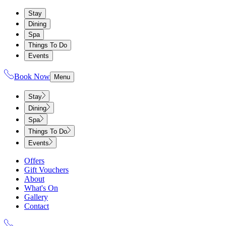
Stay
Dining
Spa
Things To Do
Events
Book Now
Menu
Stay
Dining
Spa
Things To Do
Events
Offers
Gift Vouchers
About
What's On
Gallery
Contact