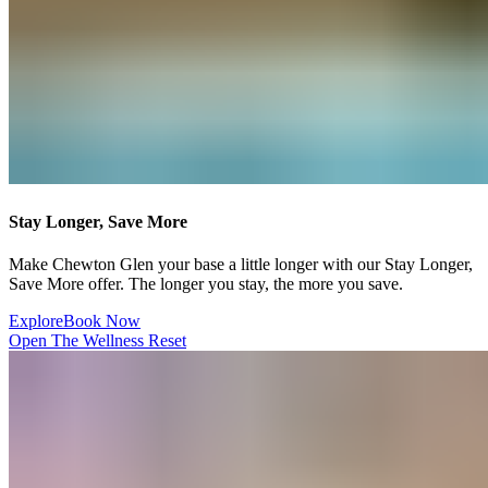
Stay Longer, Save More​​​​‌ ‍ ​‍​‍‌‍ ‌ ​‍‌‍‍‌‌‍‌ ‌‍‍‌‌‍ ‍​‍​‍​ ‍‍​‍​‍‌ ​ ‌‍​‌‌‍ ‍‌‍‍‌‌ ‌​‌ ‍‌​‍ ‍‌‍‍‌‌‍ ​‍​‍​‍ ​​‍​‍‌‍‍​‌ ​‍‌‍‌‌‌‍‌‍​‍​‍​ ‍‍​‍​‍‌‍‍​‌ ‌​‌ ‌​‌ ​​‌ ​ ​ ‍‍​‍ ​‍ ‌‍ ​​‍ ‌‌‍​‌‌‍ ‍‌‍‌​​‍ ‌‌ ​‍​‍ ‌‌‍‍​‌‍ ‌ ‌​‌‍‌‌‌‍ ​‌ ​ ​‍ ‌‌ ​ ‌ ‌​‌ ‌‌‌‍‌​‌‍‍‌‌‍ ​‍ ‍‌ ‌‍‌‍‌‌‌ ​‍‌‍​ ‌‍‌‌‌‍ ​​‍ ‍‌‍​‌‌ ​​‌ ​​​‍ ‌‍‍‌‌‍ ‍‌ ‌​‌‍‌‌‌‍ ‍‌ ‌​​‍ ‌‍‌‌‌‍‌​‌‍‍‌‌ ‌​​‍ ‌‍ ‌‌‍ ‌‍‌​‌‍‌‌​ ‌‌ ​​‌ ​‍‌‍‌‌‌ ​ ‌‍‌‌‌‍ ‍‌ ‌​‌‍​‌‌ ‌​‌‍‍‌‌‍ ‌‍ ‍​ ‍ ‌‍‍‌‌‍‌​​ ‌​ ‍‌​ ​‌​ ‌‍​ ‌‍​ ‍‌‌‍‌​‌‍​‌​ ​​​‍ ‌​ ‌‍‌‍​ ‌‍​ ‌‍​ ​‍ ‌​ ‌​​ ‍‌​ ‌​​ ‌‍​‍ ‌‌‍​‌​ ​‍​ ‌ ​ ‌​​‍ ‌‌‍​‌‌‍​ ‌‍​‍​ ‍‌‌‍​‍​ ​ ‌‍‌‌‌‍​ ​ ​ ‌‍‌​​ ‌ ‌‍​ ​ ‍ ‌ ‌​‌ ‍‌‌ ​​‌‍‌‌​ ‌‌‍‍​‌‍ ‌ ‌​‌‍‌‌‌‍ ​‌‌​ ‌‍‍‌‌ ‌​‌‍‌‌‌‌​​‌‍​‌‌‍‌ ‌‍‌‌​ ‍ ‌ ​​‌‍​‌‌ ‌​‌‍‍​​ ‌‌ ​​‌‍​‌‌‍‌ ‌‍‌‌‌​​‍‌ ‌‌‌‍‍‌‌‍ ​‌‍‌​‌‍‌‌‌ ​‍​‍‌‌​ ‌‌‌​​‍‌‌ ‌‍‍ ‌‍‌‌‌ ‍‌​‍‌‌​ ​ ‌​‌​​‍‌‌​ ​ ‌​‌​​‍‌‌​ ​‍​ ​‍​ ‍​​ ​ ​ ‍​​ ‌ ​ ‍​​ ​‌​ ‌‍‌‍​ ‌‍‌‌​ ‌​​ ​‍‌‍​‌​‍‌‌​ ​‍​ ​‍​‍‌‌​ ‌‌‌​‌​​‍ ‍‌‍​ ‌‍ ‌‍ ‍‌ ‌​‌‍‌‌‌‍ ‍‌ ‌​​‍‌‌​ ‌‌‌​​‍‌‌ ‌‍‍ ‌‍‌‌‌ ‍‌​‍‌‌​ ​ ‌​‌​​‍‌‌​ ​ ‌​‌​​‍‌‌​ ​‍​ ​‍‌‍‌‍​ ‌ ​ ‌‍‌‍​ ​ ‍​‌‍‌‌‌‍‌​​ ‌​​ ​ ​ ‌​​ ‍‌​ ‍​​‍‌‌​ ​‍​ ​‍​‍‌‌​ ‌‌‌​‌​​‍ ‍‌ ‌​‌‍‍‌‌ ‌​‌‍ ​‌‍‌‌​ ‌‍​‍‌‍​‌‌ ​ ‌‍‌‌‌‌‌‌‌ ​‍‌‍ ​​ ‌‌‍‍​‌ ‌​‌ ‌​‌ ​​‌ ​ ​‍‌‌​ ​ ‌​​‌​‍‌‌​ ​‍‌​‌‍​‍‌‌​ ​‍‌​‌‍‌‍ ​​‍ ‌‌‍​‌‌‍ ‍‌‍‌​​‍ ‌‌ ​‍​‍ ‌‌‍‍​‌‍ ‌ ‌​‌‍‌‌‌‍ ​‌ ​ ​‍ ‌‌ ​ ‌ ‌​‌ ‌‌‌‍‌​‌‍‍‌‌‍ ​‍ ‍‌ ‌‍‌‍‌‌‌ ​‍‌‍​ ‌‍‌‌‌‍ ​​‍ ‍‌‍​‌‌ ​​‌ ​​​‍‌‍‌‍‍‌‌‍‌​​ ‌​ ‍‌​ ​‌​ ‌‍​ ‌‍​ ‍‌‌‍‌​‌‍​‌​ ​​​‍ ‌​ ‌‍‌‍​ ‌‍​ ‌‍​ ​‍ ‌​ ‌​​ ‍‌​ ‌​​ ‌‍​‍ ‌‌‍​‌​ ​‍​ ‌ ​ ‌​​‍ ‌‌‍​‌‌‍​ ‌‍​‍​ ‍‌‌‍​‍​ ​ ‌‍‌‌‌‍​ ​ ​ ‌‍‌​​ ‌ ‌‍​ ​‍‌‍‌ ‌​‌ ‍‌‌ ​​‌‍‌‌​ ‌‌‍‍​‌‍ ‌ ‌​‌‍‌‌‌‍ ​‌‌​ ‌‍‍‌‌ ‌​‌‍‌‌‌‌​​‌‍​‌‌‍‌ ‌‍‌‌​‍‌‍‌ ​​‌‍​‌‌ ‌​‌‍‍​​ ‌‌ ​​‌‍​‌‌‍‌ ‌‍‌‌‌​​‍‌ ‌‌‌‍‍‌‌‍ ​‌‍‌​‌‍‌‌‌ ​‍​‍‌‌​ ‌‌‌​​‍‌‌ ‌‍‍ ‌‍‌‌‌ ‍‌​‍‌‌​ ​ ‌​‌​​‍‌‌​ ​ ‌​‌​​‍‌‌​ ​‍​ ​‍​ ‍​​ ​ ​ ‍​​ ‌ ​ ‍​​ ​‌​ ‌‍‌‍​ ‌‍‌‌​ ‌​​ ​‍‌‍​‌​‍‌‌​ ​‍​ ​‍​‍‌‌​ ‌‌‌​‌​​‍ ‍‌‍​ ‌‍ ‌‍ ‍‌ ‌​‌‍‌‌‌‍ ‍‌ ‌​​‍‌‌​ ‌‌‌​​‍‌‌ ‌‍‍ ‌‍‌‌‌ ‍‌​‍‌‌​ ​ ‌​‌​​‍‌‌​ ​ ‌​‌​​‍‌‌​ ​‍​ ​‍‌‍‌‍​ ‌ ​ ‌‍‌‍​ ​ ‍​‌‍‌‌‌‍‌​​ ‌​​ ​ ​ ‌​​ ‍‌​ ‍​​‍‌‌​ ​‍​ ​‍​‍‌‌​ ‌‌‌​‌​​‍ ‍‌ ‌​‌‍‍‌‌ ‌​‌‍ ​‌‍‌‌​‍‌‍‌ ​​‌‍‌‌‌ ​‍‌ ​ ‌ ​​‌‍‌‌‌‍​ ‌ ‌​‌‍‍‌‌ ‌‍‌‍‌‌​ ‌‌ ​​‌ ‌‌‌‍​‍‌‍ ​‌‍‍‌‌ ​ ‌‍‍​‌‍‌‌‌‍‌​​‍​‍‌ ‌
Make Chewton Glen your base a little longer with our Stay Longer,
Save More offer. The longer you stay, the more you save.​​​​‌ ‍ ​‍​‍‌‍ ‌ ​‍‌‍‍‌‌‍‌ ‌‍‍‌‌‍ ‍​‍​‍​ ‍‍​‍​‍‌ ​ ‌‍​‌‌‍ ‍‌‍‍‌‌ ‌​‌ ‍‌​‍ ‍‌‍‍‌‌‍ ​‍​‍​‍ ​​‍​‍‌‍‍​‌ ​‍‌‍‌‌‌‍‌‍​‍​‍​ ‍‍​‍​‍‌‍‍​‌ ‌​‌ ‌​‌ ​​‌ ​ ​ ‍‍​‍ ​‍ ‌‍ ​​‍ ‌‌‍​‌‌‍ ‍‌‍‌​​‍ ‌‌ ​‍​‍ ‌‌‍‍​‌‍ ‌ ‌​‌‍‌‌‌‍ ​‌ ​ ​‍ ‌‌ ​ ‌ ‌​‌ ‌‌‌‍‌​‌‍‍‌‌‍ ​‍ ‍‌ ‌‍‌‍‌‌‌ ​‍‌‍​ ‌‍‌‌‌‍ ​​‍ ‍‌‍​‌‌ ​​‌ ​​​‍ ‌‍‍‌‌‍ ‍‌ ‌​‌‍‌‌‌‍ ‍‌ ‌​​‍ ‌‍‌‌‌‍‌​‌‍‍‌‌ ‌​​‍ ‌‍ ‌‌‍ ‌‍‌​‌‍‌‌​ ‌‌ ​​‌ ​‍‌‍‌‌‌ ​ ‌‍‌‌‌‍ ‍‌ ‌​‌‍​‌‌ ‌​‌‍‍‌‌‍ ‌‍ ‍​ ‍ ‌‍‍‌‌‍‌​​ ‌​ ‍‌​ ​‌​ ‌‍​ ‌‍​ ‍‌‌‍‌​‌‍​‌​ ​​​‍ ‌​ ‌‍‌‍​ ‌‍​ ‌‍​ ​‍ ‌​ ‌​​ ‍‌​ ‌​​ ‌‍​‍ ‌‌‍​‌​ ​‍​ ‌ ​ ‌​​‍ ‌‌‍​‌‌‍​ ‌‍​‍​ ‍‌‌‍​‍​ ​ ‌‍‌‌‌‍​ ​ ​ ‌‍‌​​ ‌ ‌‍​ ​ ‍ ‌ ‌​‌ ‍‌‌ ​​‌‍‌‌​ ‌‌‍‍​‌‍ ‌ ‌​‌‍‌‌‌‍ ​‌‌​ ‌‍‍‌‌ ‌​‌‍‌‌‌‌​​‌‍​‌‌‍‌ ‌‍‌‌​ ‍ ‌ ​​‌‍​‌‌ ‌​‌‍‍​​ ‌‌ ​​‌‍​‌‌‍‌ ‌‍‌‌‌​​‍‌ ‌‌‌‍‍‌‌‍ ​‌‍‌​‌‍‌‌‌ ​‍​‍‌‌​ ‌‌‌​​‍‌‌ ‌‍‍ ‌‍‌‌‌ ‍‌​‍‌‌​ ​ ‌​‌​​‍‌‌​ ​ ‌​‌​​‍‌‌​ ​‍​ ​‍​ ‍​​ ​ ​ ‍​​ ‌ ​ ‍​​ ​‌​ ‌‍‌‍​ ‌‍‌‌​ ‌​​ ​‍‌‍​‌​‍‌‌​ ​‍​ ​‍​‍‌‌​ ‌‌‌​‌​​‍ ‍‌‍​ ‌‍ ‌‍ ‍‌ ‌​‌‍‌‌‌‍ ‍‌ ‌​​‍‌‌​ ‌‌‌​​‍‌‌ ‌‍‍ ‌‍‌‌‌ ‍‌​‍‌‌​ ​ ‌​‌​​‍‌‌​ ​ ‌​‌​​‍‌‌​ ​‍​ ​‍‌‍‌‍​ ‌ ​ ‌‍‌‍​ ​ ‍​‌‍‌‌‌‍‌​​ ‌​​ ​ ​ ‌​​ ‍‌​ ‍​​‍‌‌​ ​‍​ ​‍​‍‌‌​ ‌‌‌​‌​​‍ ‍‌‍‌‌‌ ‍​‌‍​ ‌‍‌‌‌ ​‍‌ ​​‌ ‌​​ ‌‍​‍‌‍​‌‌ ​ ‌‍‌‌‌‌‌‌‌ ​‍‌‍ ​​ ‌‌‍‍​‌ ‌​‌ ‌​‌ ​​‌ ​ ​‍‌‌​ ​ ‌​​‌​‍‌‌​ ​‍‌​‌‍​‍‌‌​ ​‍‌​‌‍‌‍ ​​‍ ‌‌‍​‌‌‍ ‍‌‍‌​​‍ ‌‌ ​‍​‍ ‌‌‍‍​‌‍ ‌ ‌​‌‍‌‌‌‍ ​‌ ​ ​‍ ‌‌ ​ ‌ ‌​‌ ‌‌‌‍‌​‌‍‍‌‌‍ ​‍ ‍‌ ‌‍‌‍‌‌‌ ​‍‌‍​ ‌‍‌‌‌‍ ​​‍ ‍‌‍​‌‌ ​​‌ ​​​‍‌‍‌‍‍‌‌‍‌​​ ‌​ ‍‌​ ​‌​ ‌‍​ ‌‍​ ‍‌‌‍‌​‌‍​‌​ ​​​‍ ‌​ ‌‍‌‍​ ‌‍​ ‌‍​ ​‍ ‌​ ‌​​ ‍‌​ ‌​​ ‌‍​‍ ‌‌‍​‌​ ​‍​ ‌ ​ ‌​​‍ ‌‌‍​‌‌‍​ ‌‍​‍​ ‍‌‌‍​‍​ ​ ‌‍‌‌‌‍​ ​ ​ ‌‍‌​​ ‌ ‌‍​ ​‍‌‍‌ ‌​‌ ‍‌‌ ​​‌‍‌‌​ ‌‌‍‍​‌‍ ‌ ‌​‌‍‌‌‌‍ ​‌‌​ ‌‍‍‌‌ ‌​‌‍‌‌‌‌​​‌‍​‌‌‍‌ ‌‍‌‌​‍‌‍‌ ​​‌‍​‌‌ ‌​‌‍‍​​ ‌‌ ​​‌‍​‌‌‍‌ ‌‍‌‌‌​​‍‌ ‌‌‌‍‍‌‌‍ ​‌‍‌​‌‍‌‌‌ ​‍​‍‌‌​ ‌‌‌​​‍‌‌ ‌‍‍ ‌‍‌‌‌ ‍‌​‍‌‌​ ​ ‌​‌​​‍‌‌​ ​ ‌​‌​​‍‌‌​ ​‍​ ​‍​ ‍​​ ​ ​ ‍​​ ‌ ​ ‍​​ ​‌​ ‌‍‌‍​ ‌‍‌‌​ ‌​​ ​‍‌‍​‌​‍‌‌​ ​‍​ ​‍​‍‌‌​ ‌‌‌​‌​​‍ ‍‌‍​ ‌‍ ‌‍ ‍‌ ‌​‌‍‌‌‌‍ ‍‌ ‌​​‍‌‌​ ‌‌‌​​‍‌‌ ‌‍‍ ‌‍‌‌‌ ‍‌​‍‌‌​ ​ ‌​‌​​‍‌‌​ ​ ‌​‌​​‍‌‌​ ​‍​ ​‍‌‍‌‍​ ‌ ​ ‌‍‌‍​ ​ ‍​‌‍‌‌‌‍‌​​ ‌​​ ​ ​ ‌​​ ‍‌​ ‍​​‍‌‌​ ​‍​ ​‍​‍‌‌​ ‌‌‌​‌​​‍ ‍‌‍‌‌‌ ‍​‌‍​ ‌‍‌‌‌ ​‍‌ ​​‌ ‌​​‍‌‍‌ ​​‌‍‌‌‌ ​‍‌ ​ ‌ ​​‌‍‌‌‌‍​ ‌ ‌​‌‍‍‌‌ ‌‍‌‍‌‌​ ‌‌ ​​‌ ‌‌‌‍​‍‌‍ ​‌‍‍‌‌ ​ ‌‍‍​‌‍‌‌‌‍‌​​‍​‍‌ ‌
Explore​​​​‌ ‍ ​‍​‍‌‍ ‌ ​‍‌‍‍‌‌‍‌ ‌‍‍‌‌‍ ‍​‍​‍​ ‍‍​‍​‍‌ ​ ‌‍​‌‌‍ ‍‌‍‍‌‌ ‌​‌ ‍‌​‍ ‍‌‍‍‌‌‍ ​‍​‍​‍ ​​‍​‍‌‍‍​‌ ​‍‌‍‌‌‌‍‌‍​‍​‍​ ‍‍​‍​‍‌‍‍​‌ ‌​‌ ‌​‌ ​​‌ ​ ​ ‍‍​‍ ​‍ ‌‍ ​​‍ ‌‌‍​‌‌‍ ‍‌‍‌​​‍ ‌‌ ​‍​‍ ‌‌‍‍​‌‍ ‌ ‌​‌‍‌‌‌‍ ​‌ ​ ​‍ ‌‌ ​ ‌ ‌​‌ ‌‌‌‍‌​‌‍‍‌‌‍ ​‍ ‍‌ ‌‍‌‍‌‌‌ ​‍‌‍​ ‌‍‌‌‌‍ ​​‍ ‍‌‍​‌‌ ​​‌ ​​​‍ ‌‍‍‌‌‍ ‍‌ ‌​‌‍‌‌‌‍ ‍‌ ‌​​‍ ‌‍‌‌‌‍‌​‌‍‍‌‌ ‌​​‍ ‌‍ ‌‌‍ ‌‍‌​‌‍‌‌​ ‌‌ ​​‌ ​‍‌‍‌‌‌ ​ ‌‍‌‌‌‍ ‍‌ ‌​‌‍​‌‌ ‌​‌‍‍‌‌‍ ‌‍ ‍​ ‍ ‌‍‍‌‌‍‌​​ ‌​ ‍‌​ ​‌​ ‌‍​ ‌‍​ ‍‌‌‍‌​‌‍​‌​ ​​​‍ ‌​ ‌‍‌‍​ ‌‍​ ‌‍​ ​‍ ‌​ ‌​​ ‍‌​ ‌​​ ‌‍​‍ ‌‌‍​‌​ ​‍​ ‌ ​ ‌​​‍ ‌‌‍​‌‌‍​ ‌‍​‍​ ‍‌‌‍​‍​ ​ ‌‍‌‌‌‍​ ​ ​ ‌‍‌​​ ‌ ‌‍​ ​ ‍ ‌ ‌​‌ ‍‌‌ ​​‌‍‌‌​ ‌‌‍‍​‌‍ ‌ ‌​‌‍‌‌‌‍ ​‌‌​ ‌‍‍‌‌ ‌​‌‍‌‌‌‌​​‌‍​‌‌‍‌ ‌‍‌‌​ ‍ ‌ ​​‌‍​‌‌ ‌​‌‍‍​​ ‌‌ ​​‌‍​‌‌‍‌ ‌‍‌‌‌​​‍‌ ‌‌‌‍‍‌‌‍ ​‌‍‌​‌‍‌‌‌ ​‍​‍‌‌​ ‌‌‌​​‍‌‌ ‌‍‍ ‌‍‌‌‌ ‍‌​‍‌‌​ ​ ‌​‌​​‍‌‌​ ​ ‌​‌​​‍‌‌​ ​‍​ ​‍​ ‍​​ ​ ​ ‍​​ ‌ ​ ‍​​ ​‌​ ‌‍‌‍​ ‌‍‌‌​ ‌​​ ​‍‌‍​‌​‍‌‌​ ​‍​ ​‍​‍‌‌​ ‌‌‌​‌​​‍ ‍‌‍​ ‌‍ ‌‍ ‍‌ ‌​‌‍‌‌‌‍ ‍‌ ‌​​‍‌‌​ ‌‌‌​​‍‌‌ ‌‍‍ ‌‍‌‌‌ ‍‌​‍‌‌​ ​ ‌​‌​​‍‌‌​ ​ ‌​‌​​‍‌‌​ ​‍​ ​‍‌‍‌‍​ ‌ ​ ‌‍‌‍​ ​ ‍​‌‍‌‌‌‍‌​​ ‌​​ ​ ​ ‌​​ ‍‌​ ‍​​‍‌‌​ ​‍​ ​‍​‍‌‌​ ‌‌‌​‌​​‍ ‍‌ ​​‌ ​‍‌‍‍‌‌‍ ‌‌‍​‌‌ ​‍‌ ‍‌‌​​ ‌ ‌​‌‍​‌​‍ ‍‌‍ ​‌‍​‌‌‍​‍‌‍‌‌‌‍ ​​ ‌‍​‍‌‍​‌‌ ​ ‌‍‌‌‌‌‌‌‌ ​‍‌‍ ​​ ‌‌‍‍​‌ ‌​‌ ‌​‌ ​​‌ ​ ​‍‌‌​ ​ ‌​​‌​‍‌‌​ ​‍‌​‌‍​‍‌‌​ ​‍‌​‌‍‌‍ ​​‍ ‌‌‍​‌‌‍ ‍‌‍‌​​‍ ‌‌ ​‍​‍ ‌‌‍‍​‌‍ ‌ ‌​‌‍‌‌‌‍ ​‌ ​ ​‍ ‌‌ ​ ‌ ‌​‌ ‌‌‌‍‌​‌‍‍‌‌‍ ​‍ ‍‌ ‌‍‌‍‌‌‌ ​‍‌‍​ ‌‍‌‌‌‍ ​​‍ ‍‌‍​‌‌ ​​‌ ​​​‍‌‍‌‍‍‌‌‍‌​​ ‌​ ‍‌​ ​‌​ ‌‍​ ‌‍​ ‍‌‌‍‌​‌‍​‌​ ​​​‍ ‌​ ‌‍‌‍​ ‌‍​ ‌‍​ ​‍ ‌​ ‌​​ ‍‌​ ‌​​ ‌‍​‍ ‌‌‍​‌​ ​‍​ ‌ ​ ‌​​‍ ‌‌‍​‌‌‍​ ‌‍​‍​ ‍‌‌‍​‍​ ​ ‌‍‌‌‌‍​ ​ ​ ‌‍‌​​ ‌ ‌‍​ ​‍‌‍‌ ‌​‌ ‍‌‌ ​​‌‍‌‌​ ‌‌‍‍​‌‍ ‌ ‌​‌‍‌‌‌‍ ​‌‌​ ‌‍‍‌‌ ‌​‌‍‌‌‌‌​​‌‍​‌‌‍‌ ‌‍‌‌​‍‌‍‌ ​​‌‍​‌‌ ‌​‌‍‍​​ ‌‌ ​​‌‍​‌‌‍‌ ‌‍‌‌‌​​‍‌ ‌‌‌‍‍‌‌‍ ​‌‍‌​‌‍‌‌‌ ​‍​‍‌‌​ ‌‌‌​​‍‌‌ ‌‍‍ ‌‍‌‌‌ ‍‌​‍‌‌​ ​ ‌​‌​​‍‌‌​ ​ ‌​‌​​‍‌‌​ ​‍​ ​‍​ ‍​​ ​ ​ ‍​​ ‌ ​ ‍​​ ​‌​ ‌‍‌‍​ ‌‍‌‌​ ‌​​ ​‍‌‍​‌​‍‌‌​ ​‍​ ​‍​‍‌‌​ ‌‌‌​‌​​‍ ‍‌‍​ ‌‍ ‌‍ ‍‌ ‌​‌‍‌‌‌‍ ‍‌ ‌​​‍‌‌​ ‌‌‌​​‍‌‌ ‌‍‍ ‌‍‌‌‌ ‍‌​‍‌‌​ ​ ‌​‌​​‍‌‌​ ​ ‌​‌​​‍‌‌​ ​‍​ ​‍‌‍‌‍​ ‌ ​ ‌‍‌‍​ ​ ‍​‌‍‌‌‌‍‌​​ ‌​​ ​ ​ ‌​​ ‍‌​ ‍​​‍‌‌​ ​‍​ ​‍​‍‌‌​ ‌‌‌​‌​​‍ ‍‌ ​​‌ ​‍‌‍‍‌‌‍ ‌‌‍​‌‌ ​‍‌ ‍‌‌​​ ‌ ‌​‌‍​‌​‍ ‍‌‍ ​‌‍​‌‌‍​‍‌‍‌‌‌‍ ​​‍‌‍‌ ​​‌‍‌‌‌ ​‍‌ ​ ‌ ​​‌‍‌‌‌‍​ ‌ ‌​‌‍‍‌‌ ‌‍‌‍‌‌​ ‌‌ ​​‌ ‌‌‌‍​‍‌‍ ​‌‍‍‌‌ ​ ‌‍‍​‌‍‌‌‌‍‌​​‍​‍‌ ‌
Book Now​​​​‌ ‍ ​‍​‍‌‍ ‌ ​‍‌‍‍‌‌‍‌ ‌‍‍‌‌‍ ‍​‍​‍​ ‍‍​‍​‍‌ ​ ‌‍​‌‌‍ ‍‌‍‍‌‌ ‌​‌ ‍‌​‍ ‍‌‍‍‌‌‍ ​‍​‍​‍ ​​‍​‍‌‍‍​‌ ​‍‌‍‌‌‌‍‌‍​‍​‍​ ‍‍​‍​‍‌‍‍​‌ ‌​‌ ‌​‌ ​​‌ ​ ​ ‍‍​‍ ​‍ ‌‍ ​​‍ ‌‌‍​‌‌‍ ‍‌‍‌​​‍ ‌‌ ​‍​‍ ‌‌‍‍​‌‍ ‌ ‌​‌‍‌‌‌‍ ​‌ ​ ​‍ ‌‌ ​ ‌ ‌​‌ ‌‌‌‍‌​‌‍‍‌‌‍ ​‍ ‍‌ ‌‍‌‍‌‌‌ ​‍‌‍​ ‌‍‌‌‌‍ ​​‍ ‍‌‍​‌‌ ​​‌ ​​​‍ ‌‍‍‌‌‍ ‍‌ ‌​‌‍‌‌‌‍ ‍‌ ‌​​‍ ‌‍‌‌‌‍‌​‌‍‍‌‌ ‌​​‍ ‌‍ ‌‌‍ ‌‍‌​‌‍‌‌​ ‌‌ ​​‌ ​‍‌‍‌‌‌ ​ ‌‍‌‌‌‍ ‍‌ ‌​‌‍​‌‌ ‌​‌‍‍‌‌‍ ‌‍ ‍​ ‍ ‌‍‍‌‌‍‌​​ ‌​ ‍‌​ ​‌​ ‌‍​ ‌‍​ ‍‌‌‍‌​‌‍​‌​ ​​​‍ ‌​ ‌‍‌‍​ ‌‍​ ‌‍​ ​‍ ‌​ ‌​​ ‍‌​ ‌​​ ‌‍​‍ ‌‌‍​‌​ ​‍​ ‌ ​ ‌​​‍ ‌‌‍​‌‌‍​ ‌‍​‍​ ‍‌‌‍​‍​ ​ ‌‍‌‌‌‍​ ​ ​ ‌‍‌​​ ‌ ‌‍​ ​ ‍ ‌ ‌​‌ ‍‌‌ ​​‌‍‌‌​ ‌‌‍‍​‌‍ ‌ ‌​‌‍‌‌‌‍ ​‌‌​ ‌‍‍‌‌ ‌​‌‍‌‌‌‌​​‌‍​‌‌‍‌ ‌‍‌‌​ ‍ ‌ ​​‌‍​‌‌ ‌​‌‍‍​​ ‌‌ ​​‌‍​‌‌‍‌ ‌‍‌‌‌​​‍‌ ‌‌‌‍‍‌‌‍ ​‌‍‌​‌‍‌‌‌ ​‍​‍‌‌​ ‌‌‌​​‍‌‌ ‌‍‍ ‌‍‌‌‌ ‍‌​‍‌‌​ ​ ‌​‌​​‍‌‌​ ​ ‌​‌​​‍‌‌​ ​‍​ ​‍​ ‍​​ ​ ​ ‍​​ ‌ ​ ‍​​ ​‌​ ‌‍‌‍​ ‌‍‌‌​ ‌​​ ​‍‌‍​‌​‍‌‌​ ​‍​ ​‍​‍‌‌​ ‌‌‌​‌​​‍ ‍‌‍​ ‌‍ ‌‍ ‍‌ ‌​‌‍‌‌‌‍ ‍‌ ‌​​‍‌‌​ ‌‌‌​​‍‌‌ ‌‍‍ ‌‍‌‌‌ ‍‌​‍‌‌​ ​ ‌​‌​​‍‌‌​ ​ ‌​‌​​‍‌‌​ ​‍​ ​‍‌‍‌‍​ ‌ ​ ‌‍‌‍​ ​ ‍​‌‍‌‌‌‍‌​​ ‌​​ ​ ​ ‌​​ ‍‌​ ‍​​‍‌‌​ ​‍​ ​‍​‍‌‌​ ‌‌‌​‌​​‍ ‍‌ ​ ‌‍‌‌‌‍​ ‌‍ ‌‍ ‍‌‍‌​‌‍​‌‌ ​‍‌ ‍‌‌​​ ‌ ‌​‌‍​‌​‍ ‍‌‍ ​‌‍​‌‌‍​‍‌‍‌‌‌‍ ​​ ‌‍​‍‌‍​‌‌ ​ ‌‍‌‌‌‌‌‌‌ ​‍‌‍ ​​ ‌‌‍‍​‌ ‌​‌ ‌​‌ ​​‌ ​ ​‍‌‌​ ​ ‌​​‌​‍‌‌​ ​‍‌​‌‍​‍‌‌​ ​‍‌​‌‍‌‍ ​​‍ ‌‌‍​‌‌‍ ‍‌‍‌​​‍ ‌‌ ​‍​‍ ‌‌‍‍​‌‍ ‌ ‌​‌‍‌‌‌‍ ​‌ ​ ​‍ ‌‌ ​ ‌ ‌​‌ ‌‌‌‍‌​‌‍‍‌‌‍ ​‍ ‍‌ ‌‍‌‍‌‌‌ ​‍‌‍​ ‌‍‌‌‌‍ ​​‍ ‍‌‍​‌‌ ​​‌ ​​​‍‌‍‌‍‍‌‌‍‌​​ ‌​ ‍‌​ ​‌​ ‌‍​ ‌‍​ ‍‌‌‍‌​‌‍​‌​ ​​​‍ ‌​ ‌‍‌‍​ ‌‍​ ‌‍​ ​‍ ‌​ ‌​​ ‍‌​ ‌​​ ‌‍​‍ ‌‌‍​‌​ ​‍​ ‌ ​ ‌​​‍ ‌‌‍​‌‌‍​ ‌‍​‍​ ‍‌‌‍​‍​ ​ ‌‍‌‌‌‍​ ​ ​ ‌‍‌​​ ‌ ‌‍​ ​‍‌‍‌ ‌​‌ ‍‌‌ ​​‌‍‌‌​ ‌‌‍‍​‌‍ ‌ ‌​‌‍‌‌‌‍ ​‌‌​ ‌‍‍‌‌ ‌​‌‍‌‌‌‌​​‌‍​‌‌‍‌ ‌‍‌‌​‍‌‍‌ ​​‌‍​‌‌ ‌​‌‍‍​​ ‌‌ ​​‌‍​‌‌‍‌ ‌‍‌‌‌​​‍‌ ‌‌‌‍‍‌‌‍ ​‌‍‌​‌‍‌‌‌ ​‍​‍‌‌​ ‌‌‌​​‍‌‌ ‌‍‍ ‌‍‌‌‌ ‍‌​‍‌‌​ ​ ‌​‌​​‍‌‌​ ​ ‌​‌​​‍‌‌​ ​‍​ ​‍​ ‍​​ ​ ​ ‍​​ ‌ ​ ‍​​ ​‌​ ‌‍‌‍​ ‌‍‌‌​ ‌​​ ​‍‌‍​‌​‍‌‌​ ​‍​ ​‍​‍‌‌​ ‌‌‌​‌​​‍ ‍‌‍​ ‌‍ ‌‍ ‍‌ ‌​‌‍‌‌‌‍ ‍‌ ‌​​‍‌‌​ ‌‌‌​​‍‌‌ ‌‍‍ ‌‍‌‌‌ ‍‌​‍‌‌​ ​ ‌​‌​​‍‌‌​ ​ ‌​‌​​‍‌‌​ ​‍​ ​‍‌‍‌‍​ ‌ ​ ‌‍‌‍​ ​ ‍​‌‍‌‌‌‍‌​​ ‌​​ ​ ​ ‌​​ ‍‌​ ‍​​‍‌‌​ ​‍​ ​‍​‍‌‌​ ‌‌‌​‌​​‍ ‍‌ ​ ‌‍‌‌‌‍​ ‌‍ ‌‍ ‍‌‍‌​‌‍​‌‌ ​‍‌ ‍‌‌​​ ‌ ‌​‌‍​‌​‍ ‍‌‍ ​‌‍​‌‌‍​‍‌‍‌‌‌‍ ​​‍‌‍‌ ​​‌‍‌‌‌ ​‍‌ ​ ‌ ​​‌‍‌‌‌‍​ ‌ ‌​‌‍‍‌‌ ‌‍‌‍‌‌​ ‌‌ ​​‌ ‌‌‌‍​‍‌‍ ​‌‍‍‌‌ ​ ‌‍‍​‌‍‌‌‌‍‌​​‍​‍‌ ‌
Open The Wellness Reset​​​​‌ ‍ ​‍​‍‌‍ ‌ ​‍‌‍‍‌‌‍‌ ‌‍‍‌‌‍ ‍​‍​‍​ ‍‍​‍​‍‌ ​ ‌‍​‌‌‍ ‍‌‍‍‌‌ ‌​‌ ‍‌​‍ ‍‌‍‍‌‌‍ ​‍​‍​‍ ​​‍​‍‌‍‍​‌ ​‍‌‍‌‌‌‍‌‍​‍​‍​ ‍‍​‍​‍‌‍‍​‌ ‌​‌ ‌​‌ ​​‌ ​ ​ ‍‍​‍ ​‍ ‌‍ ​​‍ ‌‌‍​‌‌‍ ‍‌‍‌​​‍ ‌‌ ​‍​‍ ‌‌‍‍​‌‍ ‌ ‌​‌‍‌‌‌‍ ​‌ ​ ​‍ ‌‌ ​ ‌ ‌​‌ ‌‌‌‍‌​‌‍‍‌‌‍ ​‍ ‍‌ ‌‍‌‍‌‌‌ ​‍‌‍​ ‌‍‌‌‌‍ ​​‍ ‍‌‍​‌‌ ​​‌ ​​​‍ ‌‍‍‌‌‍ ‍‌ ‌​‌‍‌‌‌‍ ‍‌ ‌​​‍ ‌‍‌‌‌‍‌​‌‍‍‌‌ ‌​​‍ ‌‍ ‌‌‍ ‌‍‌​‌‍‌‌​ ‌‌ ​​‌ ​‍‌‍‌‌‌ ​ ‌‍‌‌‌‍ ‍‌ ‌​‌‍​‌‌ ‌​‌‍‍‌‌‍ ‌‍ ‍​ ‍ ‌‍‍‌‌‍‌​​ ‌​ ‍‌​ ​‌​ ‌‍​ ‌‍​ ‍‌‌‍‌​‌‍​‌​ ​​​‍ ‌​ ‌‍‌‍​ ‌‍​ ‌‍​ ​‍ ‌​ ‌​​ ‍‌​ ‌​​ ‌‍​‍ ‌‌‍​‌​ ​‍​ ‌ ​ ‌​​‍ ‌‌‍​‌‌‍​ ‌‍​‍​ ‍‌‌‍​‍​ ​ ‌‍‌‌‌‍​ ​ ​ ‌‍‌​​ ‌ ‌‍​ ​ ‍ ‌ ‌​‌ ‍‌‌ ​​‌‍‌‌​ ‌‌‍‍​‌‍ ‌ ‌​‌‍‌‌‌‍ ​‌‌​ ‌‍‍‌‌ ‌​‌‍‌‌‌‌​​‌‍​‌‌‍‌ ‌‍‌‌​ ‍ ‌ ​​‌‍​‌‌ ‌​‌‍‍​​ ‌‌ ​​‌‍​‌‌‍‌ ‌‍‌‌‌​​‍‌ ‌‌‌‍‍‌‌‍ ​‌‍‌​‌‍‌‌‌ ​‍​‍‌‌​ ‌‌‌​​‍‌‌ ‌‍‍ ‌‍‌‌‌ ‍‌​‍‌‌​ ​ ‌​‌​​‍‌‌​ ​ ‌​‌​​‍‌‌​ ​‍​ ​‍​ ‍​​ ​ ​ ‍​​ ‌ ​ ‍​​ ​‌​ ‌‍‌‍​ ‌‍‌‌​ ‌​​ ​‍‌‍​‌​‍‌‌​ ​‍​ ​‍​‍‌‌​ ‌‌‌​‌​​‍ ‍‌‍​ ‌‍ ‌‍ ‍‌ ‌​‌‍‌‌‌‍ ‍‌ ‌​​‍‌‌​ ‌‌‌​​‍‌‌ ‌‍‍ ‌‍‌‌‌ ‍‌​‍‌‌​ ​ ‌​‌​​‍‌‌​ ​ ‌​‌​​‍‌‌​ ​‍​ ​‍​ ‌ ‌‍‌‍​ ‌ ​ ​ ​ ‌​​ ‌​​ ‌‍​ ‍​​ ‍​​ ‍​​ ​‌​ ‌‌​‍‌‌​ ​‍​ ​‍​‍‌‌​ ‌‌‌​‌​​‍ ‍‌ ‌​‌‍‍‌‌ ‌​‌‍ ​‌‍‌‌​ ‌‍​‍‌‍​‌‌ ​ ‌‍‌‌‌‌‌‌‌ ​‍‌‍ ​​ ‌‌‍‍​‌ ‌​‌ ‌​‌ ​​‌ ​ ​‍‌‌​ ​ ‌​​‌​‍‌‌​ ​‍‌​‌‍​‍‌‌​ ​‍‌​‌‍‌‍ ​​‍ ‌‌‍​‌‌‍ ‍‌‍‌​​‍ ‌‌ ​‍​‍ ‌‌‍‍​‌‍ ‌ ‌​‌‍‌‌‌‍ ​‌ ​ ​‍ ‌‌ ​ ‌ ‌​‌ ‌‌‌‍‌​‌‍‍‌‌‍ ​‍ ‍‌ ‌‍‌‍‌‌‌ ​‍‌‍​ ‌‍‌‌‌‍ ​​‍ ‍‌‍​‌‌ ​​‌ ​​​‍‌‍‌‍‍‌‌‍‌​​ ‌​ ‍‌​ ​‌​ ‌‍​ ‌‍​ ‍‌‌‍‌​‌‍​‌​ ​​​‍ ‌​ ‌‍‌‍​ ‌‍​ ‌‍​ ​‍ ‌​ ‌​​ ‍‌​ ‌​​ ‌‍​‍ ‌‌‍​‌​ ​‍​ ‌ ​ ‌​​‍ ‌‌‍​‌‌‍​ ‌‍​‍​ ‍‌‌‍​‍​ ​ ‌‍‌‌‌‍​ ​ ​ ‌‍‌​​ ‌ ‌‍​ ​‍‌‍‌ ‌​‌ ‍‌‌ ​​‌‍‌‌​ ‌‌‍‍​‌‍ ‌ ‌​‌‍‌‌‌‍ ​‌‌​ ‌‍‍‌‌ ‌​‌‍‌‌‌‌​​‌‍​‌‌‍‌ ‌‍‌‌​‍‌‍‌ ​​‌‍​‌‌ ‌​‌‍‍​​ ‌‌ ​​‌‍​‌‌‍‌ ‌‍‌‌‌​​‍‌ ‌‌‌‍‍‌‌‍ ​‌‍‌​‌‍‌‌‌ ​‍​‍‌‌​ ‌‌‌​​‍‌‌ ‌‍‍ ‌‍‌‌‌ ‍‌​‍‌‌​ ​ ‌​‌​​‍‌‌​ ​ ‌​‌​​‍‌‌​ ​‍​ ​‍​ ‍​​ ​ ​ ‍​​ ‌ ​ ‍​​ ​‌​ ‌‍‌‍​ ‌‍‌‌​ ‌​​ ​‍‌‍​‌​‍‌‌​ ​‍​ ​‍​‍‌‌​ ‌‌‌​‌​​‍ ‍‌‍​ ‌‍ ‌‍ ‍‌ ‌​‌‍‌‌‌‍ ‍‌ ‌​​‍‌‌​ ‌‌‌​​‍‌‌ ‌‍‍ ‌‍‌‌‌ ‍‌​‍‌‌​ ​ ‌​‌​​‍‌‌​ ​ ‌​‌​​‍‌‌​ ​‍​ ​‍​ ‌ ‌‍‌‍​ ‌ ​ ​ ​ ‌​​ ‌​​ ‌‍​ ‍​​ ‍​​ ‍​​ ​‌​ ‌‌​‍‌‌​ ​‍​ ​‍​‍‌‌​ ‌‌‌​‌​​‍ ‍‌ ‌​‌‍‍‌‌ ‌​‌‍ ​‌‍‌‌​‍‌‍‌ ​​‌‍‌‌‌ ​‍‌ ​ ‌ ​​‌‍‌‌‌‍​ ‌ ‌​‌‍‍‌‌ ‌‍‌‍‌‌​ ‌‌ ​​‌ ‌‌‌‍​‍‌‍ ​‌‍‍‌‌ ​ ‌‍‍​‌‍‌‌‌‍‌​​‍​‍‌ ‌