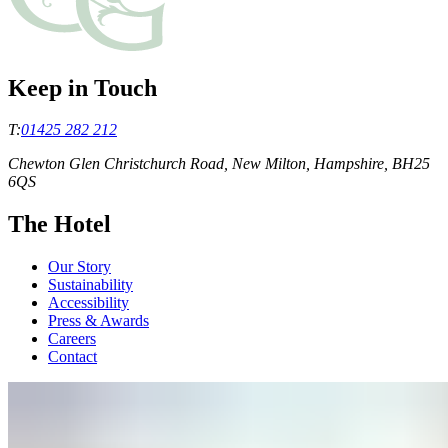
Keep in Touch
T:
01425 282 212
Chewton Glen Christchurch Road, New Milton, Hampshire, BH25
6QS
The Hotel
Our Story
Sustainability
Accessibility
Press & Awards
Careers
Contact