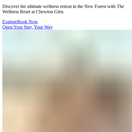
Discover the ultimate wellness retreat in the New Forest with The
Wellness Reset at Chewton Glen.​​​​‌ ‍ ​‍​‍‌‍ ‌ ​‍‌‍‍‌‌‍‌ ‌‍‍‌‌‍ ‍​‍​‍​ ‍‍​‍​‍‌ ​ ‌‍​‌‌‍ ‍‌‍‍‌‌ ‌​‌ ‍‌​‍ ‍‌‍‍‌‌‍ ​‍​‍​‍ ​​‍​‍‌‍‍​‌ ​‍‌‍‌‌‌‍‌‍​‍​‍​ ‍‍​‍​‍‌‍‍​‌ ‌​‌ ‌​‌ ​​‌ ​ ​ ‍‍​‍ ​‍ ‌‍ ​​‍ ‌‌‍​‌‌‍ ‍‌‍‌​​‍ ‌‌ ​‍​‍ ‌‌‍‍​‌‍ ‌ ‌​‌‍‌‌‌‍ ​‌ ​ ​‍ ‌‌ ​ ‌ ‌​‌ ‌‌‌‍‌​‌‍‍‌‌‍ ​‍ ‍‌ ‌‍‌‍‌‌‌ ​‍‌‍​ ‌‍‌‌‌‍ ​​‍ ‍‌‍​‌‌ ​​‌ ​​​‍ ‌‍‍‌‌‍ ‍‌ ‌​‌‍‌‌‌‍ ‍‌ ‌​​‍ ‌‍‌‌‌‍‌​‌‍‍‌‌ ‌​​‍ ‌‍ ‌‌‍ ‌‍‌​‌‍‌‌​ ‌‌ ​​‌ ​‍‌‍‌‌‌ ​ ‌‍‌‌‌‍ ‍‌ ‌​‌‍​‌‌ ‌​‌‍‍‌‌‍ ‌‍ ‍​ ‍ ‌‍‍‌‌‍‌​​ ‌​ ‍‌​ ​‌​ ‌‍​ ‌‍​ ‍‌‌‍‌​‌‍​‌​ ​​​‍ ‌​ ‌‍‌‍​ ‌‍​ ‌‍​ ​‍ ‌​ ‌​​ ‍‌​ ‌​​ ‌‍​‍ ‌‌‍​‌​ ​‍​ ‌ ​ ‌​​‍ ‌‌‍​‌‌‍​ ‌‍​‍​ ‍‌‌‍​‍​ ​ ‌‍‌‌‌‍​ ​ ​ ‌‍‌​​ ‌ ‌‍​ ​ ‍ ‌ ‌​‌ ‍‌‌ ​​‌‍‌‌​ ‌‌‍‍​‌‍ ‌ ‌​‌‍‌‌‌‍ ​‌‌​ ‌‍‍‌‌ ‌​‌‍‌‌‌‌​​‌‍​‌‌‍‌ ‌‍‌‌​ ‍ ‌ ​​‌‍​‌‌ ‌​‌‍‍​​ ‌‌ ​​‌‍​‌‌‍‌ ‌‍‌‌‌​​‍‌ ‌‌‌‍‍‌‌‍ ​‌‍‌​‌‍‌‌‌ ​‍​‍‌‌​ ‌‌‌​​‍‌‌ ‌‍‍ ‌‍‌‌‌ ‍‌​‍‌‌​ ​ ‌​‌​​‍‌‌​ ​ ‌​‌​​‍‌‌​ ​‍​ ​‍​ ‍​​ ​ ​ ‍​​ ‌ ​ ‍​​ ​‌​ ‌‍‌‍​ ‌‍‌‌​ ‌​​ ​‍‌‍​‌​‍‌‌​ ​‍​ ​‍​‍‌‌​ ‌‌‌​‌​​‍ ‍‌‍​ ‌‍ ‌‍ ‍‌ ‌​‌‍‌‌‌‍ ‍‌ ‌​​‍‌‌​ ‌‌‌​​‍‌‌ ‌‍‍ ‌‍‌‌‌ ‍‌​‍‌‌​ ​ ‌​‌​​‍‌‌​ ​ ‌​‌​​‍‌‌​ ​‍​ ​‍​ ‌ ‌‍‌‍​ ‌ ​ ​ ​ ‌​​ ‌​​ ‌‍​ ‍​​ ‍​​ ‍​​ ​‌​ ‌‌​‍‌‌​ ​‍​ ​‍​‍‌‌​ ‌‌‌​‌​​‍ ‍‌‍‌‌‌ ‍​‌‍​ ‌‍‌‌‌ ​‍‌ ​​‌ ‌​​ ‌‍​‍‌‍​‌‌ ​ ‌‍‌‌‌‌‌‌‌ ​‍‌‍ ​​ ‌‌‍‍​‌ ‌​‌ ‌​‌ ​​‌ ​ ​‍‌‌​ ​ ‌​​‌​‍‌‌​ ​‍‌​‌‍​‍‌‌​ ​‍‌​‌‍‌‍ ​​‍ ‌‌‍​‌‌‍ ‍‌‍‌​​‍ ‌‌ ​‍​‍ ‌‌‍‍​‌‍ ‌ ‌​‌‍‌‌‌‍ ​‌ ​ ​‍ ‌‌ ​ ‌ ‌​‌ ‌‌‌‍‌​‌‍‍‌‌‍ ​‍ ‍‌ ‌‍‌‍‌‌‌ ​‍‌‍​ ‌‍‌‌‌‍ ​​‍ ‍‌‍​‌‌ ​​‌ ​​​‍‌‍‌‍‍‌‌‍‌​​ ‌​ ‍‌​ ​‌​ ‌‍​ ‌‍​ ‍‌‌‍‌​‌‍​‌​ ​​​‍ ‌​ ‌‍‌‍​ ‌‍​ ‌‍​ ​‍ ‌​ ‌​​ ‍‌​ ‌​​ ‌‍​‍ ‌‌‍​‌​ ​‍​ ‌ ​ ‌​​‍ ‌‌‍​‌‌‍​ ‌‍​‍​ ‍‌‌‍​‍​ ​ ‌‍‌‌‌‍​ ​ ​ ‌‍‌​​ ‌ ‌‍​ ​‍‌‍‌ ‌​‌ ‍‌‌ ​​‌‍‌‌​ ‌‌‍‍​‌‍ ‌ ‌​‌‍‌‌‌‍ ​‌‌​ ‌‍‍‌‌ ‌​‌‍‌‌‌‌​​‌‍​‌‌‍‌ ‌‍‌‌​‍‌‍‌ ​​‌‍​‌‌ ‌​‌‍‍​​ ‌‌ ​​‌‍​‌‌‍‌ ‌‍‌‌‌​​‍‌ ‌‌‌‍‍‌‌‍ ​‌‍‌​‌‍‌‌‌ ​‍​‍‌‌​ ‌‌‌​​‍‌‌ ‌‍‍ ‌‍‌‌‌ ‍‌​‍‌‌​ ​ ‌​‌​​‍‌‌​ ​ ‌​‌​​‍‌‌​ ​‍​ ​‍​ ‍​​ ​ ​ ‍​​ ‌ ​ ‍​​ ​‌​ ‌‍‌‍​ ‌‍‌‌​ ‌​​ ​‍‌‍​‌​‍‌‌​ ​‍​ ​‍​‍‌‌​ ‌‌‌​‌​​‍ ‍‌‍​ ‌‍ ‌‍ ‍‌ ‌​‌‍‌‌‌‍ ‍‌ ‌​​‍‌‌​ ‌‌‌​​‍‌‌ ‌‍‍ ‌‍‌‌‌ ‍‌​‍‌‌​ ​ ‌​‌​​‍‌‌​ ​ ‌​‌​​‍‌‌​ ​‍​ ​‍​ ‌ ‌‍‌‍​ ‌ ​ ​ ​ ‌​​ ‌​​ ‌‍​ ‍​​ ‍​​ ‍​​ ​‌​ ‌‌​‍‌‌​ ​‍​ ​‍​‍‌‌​ ‌‌‌​‌​​‍ ‍‌‍‌‌‌ ‍​‌‍​ ‌‍‌‌‌ ​‍‌ ​​‌ ‌​​‍‌‍‌ ​​‌‍‌‌‌ ​‍‌ ​ ‌ ​​‌‍‌‌‌‍​ ‌ ‌​‌‍‍‌‌ ‌‍‌‍‌‌​ ‌‌ ​​‌ ‌‌‌‍​‍‌‍ ​‌‍‍‌‌ ​ ‌‍‍​‌‍‌‌‌‍‌​​‍​‍‌ ‌
Explore​​​​‌ ‍ ​‍​‍‌‍ ‌ ​‍‌‍‍‌‌‍‌ ‌‍‍‌‌‍ ‍​‍​‍​ ‍‍​‍​‍‌ ​ ‌‍​‌‌‍ ‍‌‍‍‌‌ ‌​‌ ‍‌​‍ ‍‌‍‍‌‌‍ ​‍​‍​‍ ​​‍​‍‌‍‍​‌ ​‍‌‍‌‌‌‍‌‍​‍​‍​ ‍‍​‍​‍‌‍‍​‌ ‌​‌ ‌​‌ ​​‌ ​ ​ ‍‍​‍ ​‍ ‌‍ ​​‍ ‌‌‍​‌‌‍ ‍‌‍‌​​‍ ‌‌ ​‍​‍ ‌‌‍‍​‌‍ ‌ ‌​‌‍‌‌‌‍ ​‌ ​ ​‍ ‌‌ ​ ‌ ‌​‌ ‌‌‌‍‌​‌‍‍‌‌‍ ​‍ ‍‌ ‌‍‌‍‌‌‌ ​‍‌‍​ ‌‍‌‌‌‍ ​​‍ ‍‌‍​‌‌ ​​‌ ​​​‍ ‌‍‍‌‌‍ ‍‌ ‌​‌‍‌‌‌‍ ‍‌ ‌​​‍ ‌‍‌‌‌‍‌​‌‍‍‌‌ ‌​​‍ ‌‍ ‌‌‍ ‌‍‌​‌‍‌‌​ ‌‌ ​​‌ ​‍‌‍‌‌‌ ​ ‌‍‌‌‌‍ ‍‌ ‌​‌‍​‌‌ ‌​‌‍‍‌‌‍ ‌‍ ‍​ ‍ ‌‍‍‌‌‍‌​​ ‌​ ‍‌​ ​‌​ ‌‍​ ‌‍​ ‍‌‌‍‌​‌‍​‌​ ​​​‍ ‌​ ‌‍‌‍​ ‌‍​ ‌‍​ ​‍ ‌​ ‌​​ ‍‌​ ‌​​ ‌‍​‍ ‌‌‍​‌​ ​‍​ ‌ ​ ‌​​‍ ‌‌‍​‌‌‍​ ‌‍​‍​ ‍‌‌‍​‍​ ​ ‌‍‌‌‌‍​ ​ ​ ‌‍‌​​ ‌ ‌‍​ ​ ‍ ‌ ‌​‌ ‍‌‌ ​​‌‍‌‌​ ‌‌‍‍​‌‍ ‌ ‌​‌‍‌‌‌‍ ​‌‌​ ‌‍‍‌‌ ‌​‌‍‌‌‌‌​​‌‍​‌‌‍‌ ‌‍‌‌​ ‍ ‌ ​​‌‍​‌‌ ‌​‌‍‍​​ ‌‌ ​​‌‍​‌‌‍‌ ‌‍‌‌‌​​‍‌ ‌‌‌‍‍‌‌‍ ​‌‍‌​‌‍‌‌‌ ​‍​‍‌‌​ ‌‌‌​​‍‌‌ ‌‍‍ ‌‍‌‌‌ ‍‌​‍‌‌​ ​ ‌​‌​​‍‌‌​ ​ ‌​‌​​‍‌‌​ ​‍​ ​‍​ ‍​​ ​ ​ ‍​​ ‌ ​ ‍​​ ​‌​ ‌‍‌‍​ ‌‍‌‌​ ‌​​ ​‍‌‍​‌​‍‌‌​ ​‍​ ​‍​‍‌‌​ ‌‌‌​‌​​‍ ‍‌‍​ ‌‍ ‌‍ ‍‌ ‌​‌‍‌‌‌‍ ‍‌ ‌​​‍‌‌​ ‌‌‌​​‍‌‌ ‌‍‍ ‌‍‌‌‌ ‍‌​‍‌‌​ ​ ‌​‌​​‍‌‌​ ​ ‌​‌​​‍‌‌​ ​‍​ ​‍​ ‌ ‌‍‌‍​ ‌ ​ ​ ​ ‌​​ ‌​​ ‌‍​ ‍​​ ‍​​ ‍​​ ​‌​ ‌‌​‍‌‌​ ​‍​ ​‍​‍‌‌​ ‌‌‌​‌​​‍ ‍‌ ​​‌ ​‍‌‍‍‌‌‍ ‌‌‍​‌‌ ​‍‌ ‍‌‌​​ ‌ ‌​‌‍​‌​‍ ‍‌‍ ​‌‍​‌‌‍​‍‌‍‌‌‌‍ ​​ ‌‍​‍‌‍​‌‌ ​ ‌‍‌‌‌‌‌‌‌ ​‍‌‍ ​​ ‌‌‍‍​‌ ‌​‌ ‌​‌ ​​‌ ​ ​‍‌‌​ ​ ‌​​‌​‍‌‌​ ​‍‌​‌‍​‍‌‌​ ​‍‌​‌‍‌‍ ​​‍ ‌‌‍​‌‌‍ ‍‌‍‌​​‍ ‌‌ ​‍​‍ ‌‌‍‍​‌‍ ‌ ‌​‌‍‌‌‌‍ ​‌ ​ ​‍ ‌‌ ​ ‌ ‌​‌ ‌‌‌‍‌​‌‍‍‌‌‍ ​‍ ‍‌ ‌‍‌‍‌‌‌ ​‍‌‍​ ‌‍‌‌‌‍ ​​‍ ‍‌‍​‌‌ ​​‌ ​​​‍‌‍‌‍‍‌‌‍‌​​ ‌​ ‍‌​ ​‌​ ‌‍​ ‌‍​ ‍‌‌‍‌​‌‍​‌​ ​​​‍ ‌​ ‌‍‌‍​ ‌‍​ ‌‍​ ​‍ ‌​ ‌​​ ‍‌​ ‌​​ ‌‍​‍ ‌‌‍​‌​ ​‍​ ‌ ​ ‌​​‍ ‌‌‍​‌‌‍​ ‌‍​‍​ ‍‌‌‍​‍​ ​ ‌‍‌‌‌‍​ ​ ​ ‌‍‌​​ ‌ ‌‍​ ​‍‌‍‌ ‌​‌ ‍‌‌ ​​‌‍‌‌​ ‌‌‍‍​‌‍ ‌ ‌​‌‍‌‌‌‍ ​‌‌​ ‌‍‍‌‌ ‌​‌‍‌‌‌‌​​‌‍​‌‌‍‌ ‌‍‌‌​‍‌‍‌ ​​‌‍​‌‌ ‌​‌‍‍​​ ‌‌ ​​‌‍​‌‌‍‌ ‌‍‌‌‌​​‍‌ ‌‌‌‍‍‌‌‍ ​‌‍‌​‌‍‌‌‌ ​‍​‍‌‌​ ‌‌‌​​‍‌‌ ‌‍‍ ‌‍‌‌‌ ‍‌​‍‌‌​ ​ ‌​‌​​‍‌‌​ ​ ‌​‌​​‍‌‌​ ​‍​ ​‍​ ‍​​ ​ ​ ‍​​ ‌ ​ ‍​​ ​‌​ ‌‍‌‍​ ‌‍‌‌​ ‌​​ ​‍‌‍​‌​‍‌‌​ ​‍​ ​‍​‍‌‌​ ‌‌‌​‌​​‍ ‍‌‍​ ‌‍ ‌‍ ‍‌ ‌​‌‍‌‌‌‍ ‍‌ ‌​​‍‌‌​ ‌‌‌​​‍‌‌ ‌‍‍ ‌‍‌‌‌ ‍‌​‍‌‌​ ​ ‌​‌​​‍‌‌​ ​ ‌​‌​​‍‌‌​ ​‍​ ​‍​ ‌ ‌‍‌‍​ ‌ ​ ​ ​ ‌​​ ‌​​ ‌‍​ ‍​​ ‍​​ ‍​​ ​‌​ ‌‌​‍‌‌​ ​‍​ ​‍​‍‌‌​ ‌‌‌​‌​​‍ ‍‌ ​​‌ ​‍‌‍‍‌‌‍ ‌‌‍​‌‌ ​‍‌ ‍‌‌​​ ‌ ‌​‌‍​‌​‍ ‍‌‍ ​‌‍​‌‌‍​‍‌‍‌‌‌‍ ​​‍‌‍‌ ​​‌‍‌‌‌ ​‍‌ ​ ‌ ​​‌‍‌‌‌‍​ ‌ ‌​‌‍‍‌‌ ‌‍‌‍‌‌​ ‌‌ ​​‌ ‌‌‌‍​‍‌‍ ​‌‍‍‌‌ ​ ‌‍‍​‌‍‌‌‌‍‌​​‍​‍‌ ‌
Book Now​​​​‌ ‍ ​‍​‍‌‍ ‌ ​‍‌‍‍‌‌‍‌ ‌‍‍‌‌‍ ‍​‍​‍​ ‍‍​‍​‍‌ ​ ‌‍​‌‌‍ ‍‌‍‍‌‌ ‌​‌ ‍‌​‍ ‍‌‍‍‌‌‍ ​‍​‍​‍ ​​‍​‍‌‍‍​‌ ​‍‌‍‌‌‌‍‌‍​‍​‍​ ‍‍​‍​‍‌‍‍​‌ ‌​‌ ‌​‌ ​​‌ ​ ​ ‍‍​‍ ​‍ ‌‍ ​​‍ ‌‌‍​‌‌‍ ‍‌‍‌​​‍ ‌‌ ​‍​‍ ‌‌‍‍​‌‍ ‌ ‌​‌‍‌‌‌‍ ​‌ ​ ​‍ ‌‌ ​ ‌ ‌​‌ ‌‌‌‍‌​‌‍‍‌‌‍ ​‍ ‍‌ ‌‍‌‍‌‌‌ ​‍‌‍​ ‌‍‌‌‌‍ ​​‍ ‍‌‍​‌‌ ​​‌ ​​​‍ ‌‍‍‌‌‍ ‍‌ ‌​‌‍‌‌‌‍ ‍‌ ‌​​‍ ‌‍‌‌‌‍‌​‌‍‍‌‌ ‌​​‍ ‌‍ ‌‌‍ ‌‍‌​‌‍‌‌​ ‌‌ ​​‌ ​‍‌‍‌‌‌ ​ ‌‍‌‌‌‍ ‍‌ ‌​‌‍​‌‌ ‌​‌‍‍‌‌‍ ‌‍ ‍​ ‍ ‌‍‍‌‌‍‌​​ ‌​ ‍‌​ ​‌​ ‌‍​ ‌‍​ ‍‌‌‍‌​‌‍​‌​ ​​​‍ ‌​ ‌‍‌‍​ ‌‍​ ‌‍​ ​‍ ‌​ ‌​​ ‍‌​ ‌​​ ‌‍​‍ ‌‌‍​‌​ ​‍​ ‌ ​ ‌​​‍ ‌‌‍​‌‌‍​ ‌‍​‍​ ‍‌‌‍​‍​ ​ ‌‍‌‌‌‍​ ​ ​ ‌‍‌​​ ‌ ‌‍​ ​ ‍ ‌ ‌​‌ ‍‌‌ ​​‌‍‌‌​ ‌‌‍‍​‌‍ ‌ ‌​‌‍‌‌‌‍ ​‌‌​ ‌‍‍‌‌ ‌​‌‍‌‌‌‌​​‌‍​‌‌‍‌ ‌‍‌‌​ ‍ ‌ ​​‌‍​‌‌ ‌​‌‍‍​​ ‌‌ ​​‌‍​‌‌‍‌ ‌‍‌‌‌​​‍‌ ‌‌‌‍‍‌‌‍ ​‌‍‌​‌‍‌‌‌ ​‍​‍‌‌​ ‌‌‌​​‍‌‌ ‌‍‍ ‌‍‌‌‌ ‍‌​‍‌‌​ ​ ‌​‌​​‍‌‌​ ​ ‌​‌​​‍‌‌​ ​‍​ ​‍​ ‍​​ ​ ​ ‍​​ ‌ ​ ‍​​ ​‌​ ‌‍‌‍​ ‌‍‌‌​ ‌​​ ​‍‌‍​‌​‍‌‌​ ​‍​ ​‍​‍‌‌​ ‌‌‌​‌​​‍ ‍‌‍​ ‌‍ ‌‍ ‍‌ ‌​‌‍‌‌‌‍ ‍‌ ‌​​‍‌‌​ ‌‌‌​​‍‌‌ ‌‍‍ ‌‍‌‌‌ ‍‌​‍‌‌​ ​ ‌​‌​​‍‌‌​ ​ ‌​‌​​‍‌‌​ ​‍​ ​‍​ ‌ ‌‍‌‍​ ‌ ​ ​ ​ ‌​​ ‌​​ ‌‍​ ‍​​ ‍​​ ‍​​ ​‌​ ‌‌​‍‌‌​ ​‍​ ​‍​‍‌‌​ ‌‌‌​‌​​‍ ‍‌ ​ ‌‍‌‌‌‍​ ‌‍ ‌‍ ‍‌‍‌​‌‍​‌‌ ​‍‌ ‍‌‌​​ ‌ ‌​‌‍​‌​‍ ‍‌‍ ​‌‍​‌‌‍​‍‌‍‌‌‌‍ ​​ ‌‍​‍‌‍​‌‌ ​ ‌‍‌‌‌‌‌‌‌ ​‍‌‍ ​​ ‌‌‍‍​‌ ‌​‌ ‌​‌ ​​‌ ​ ​‍‌‌​ ​ ‌​​‌​‍‌‌​ ​‍‌​‌‍​‍‌‌​ ​‍‌​‌‍‌‍ ​​‍ ‌‌‍​‌‌‍ ‍‌‍‌​​‍ ‌‌ ​‍​‍ ‌‌‍‍​‌‍ ‌ ‌​‌‍‌‌‌‍ ​‌ ​ ​‍ ‌‌ ​ ‌ ‌​‌ ‌‌‌‍‌​‌‍‍‌‌‍ ​‍ ‍‌ ‌‍‌‍‌‌‌ ​‍‌‍​ ‌‍‌‌‌‍ ​​‍ ‍‌‍​‌‌ ​​‌ ​​​‍‌‍‌‍‍‌‌‍‌​​ ‌​ ‍‌​ ​‌​ ‌‍​ ‌‍​ ‍‌‌‍‌​‌‍​‌​ ​​​‍ ‌​ ‌‍‌‍​ ‌‍​ ‌‍​ ​‍ ‌​ ‌​​ ‍‌​ ‌​​ ‌‍​‍ ‌‌‍​‌​ ​‍​ ‌ ​ ‌​​‍ ‌‌‍​‌‌‍​ ‌‍​‍​ ‍‌‌‍​‍​ ​ ‌‍‌‌‌‍​ ​ ​ ‌‍‌​​ ‌ ‌‍​ ​‍‌‍‌ ‌​‌ ‍‌‌ ​​‌‍‌‌​ ‌‌‍‍​‌‍ ‌ ‌​‌‍‌‌‌‍ ​‌‌​ ‌‍‍‌‌ ‌​‌‍‌‌‌‌​​‌‍​‌‌‍‌ ‌‍‌‌​‍‌‍‌ ​​‌‍​‌‌ ‌​‌‍‍​​ ‌‌ ​​‌‍​‌‌‍‌ ‌‍‌‌‌​​‍‌ ‌‌‌‍‍‌‌‍ ​‌‍‌​‌‍‌‌‌ ​‍​‍‌‌​ ‌‌‌​​‍‌‌ ‌‍‍ ‌‍‌‌‌ ‍‌​‍‌‌​ ​ ‌​‌​​‍‌‌​ ​ ‌​‌​​‍‌‌​ ​‍​ ​‍​ ‍​​ ​ ​ ‍​​ ‌ ​ ‍​​ ​‌​ ‌‍‌‍​ ‌‍‌‌​ ‌​​ ​‍‌‍​‌​‍‌‌​ ​‍​ ​‍​‍‌‌​ ‌‌‌​‌​​‍ ‍‌‍​ ‌‍ ‌‍ ‍‌ ‌​‌‍‌‌‌‍ ‍‌ ‌​​‍‌‌​ ‌‌‌​​‍‌‌ ‌‍‍ ‌‍‌‌‌ ‍‌​‍‌‌​ ​ ‌​‌​​‍‌‌​ ​ ‌​‌​​‍‌‌​ ​‍​ ​‍​ ‌ ‌‍‌‍​ ‌ ​ ​ ​ ‌​​ ‌​​ ‌‍​ ‍​​ ‍​​ ‍​​ ​‌​ ‌‌​‍‌‌​ ​‍​ ​‍​‍‌‌​ ‌‌‌​‌​​‍ ‍‌ ​ ‌‍‌‌‌‍​ ‌‍ ‌‍ ‍‌‍‌​‌‍​‌‌ ​‍‌ ‍‌‌​​ ‌ ‌​‌‍​‌​‍ ‍‌‍ ​‌‍​‌‌‍​‍‌‍‌‌‌‍ ​​‍‌‍‌ ​​‌‍‌‌‌ ​‍‌ ​ ‌ ​​‌‍‌‌‌‍​ ‌ ‌​‌‍‍‌‌ ‌‍‌‍‌‌​ ‌‌ ​​‌ ‌‌‌‍​‍‌‍ ​‌‍‍‌‌ ​ ‌‍‍​‌‍‌‌‌‍‌​​‍​‍‌ ‌
Open Your Stay, Your Way​​​​‌ ‍ ​‍​‍‌‍ ‌ ​‍‌‍‍‌‌‍‌ ‌‍‍‌‌‍ ‍​‍​‍​ ‍‍​‍​‍‌ ​ ‌‍​‌‌‍ ‍‌‍‍‌‌ ‌​‌ ‍‌​‍ ‍‌‍‍‌‌‍ ​‍​‍​‍ ​​‍​‍‌‍‍​‌ ​‍‌‍‌‌‌‍‌‍​‍​‍​ ‍‍​‍​‍‌‍‍​‌ ‌​‌ ‌​‌ ​​‌ ​ ​ ‍‍​‍ ​‍ ‌‍ ​​‍ ‌‌‍​‌‌‍ ‍‌‍‌​​‍ ‌‌ ​‍​‍ ‌‌‍‍​‌‍ ‌ ‌​‌‍‌‌‌‍ ​‌ ​ ​‍ ‌‌ ​ ‌ ‌​‌ ‌‌‌‍‌​‌‍‍‌‌‍ ​‍ ‍‌ ‌‍‌‍‌‌‌ ​‍‌‍​ ‌‍‌‌‌‍ ​​‍ ‍‌‍​‌‌ ​​‌ ​​​‍ ‌‍‍‌‌‍ ‍‌ ‌​‌‍‌‌‌‍ ‍‌ ‌​​‍ ‌‍‌‌‌‍‌​‌‍‍‌‌ ‌​​‍ ‌‍ ‌‌‍ ‌‍‌​‌‍‌‌​ ‌‌ ​​‌ ​‍‌‍‌‌‌ ​ ‌‍‌‌‌‍ ‍‌ ‌​‌‍​‌‌ ‌​‌‍‍‌‌‍ ‌‍ ‍​ ‍ ‌‍‍‌‌‍‌​​ ‌​ ‍‌​ ​‌​ ‌‍​ ‌‍​ ‍‌‌‍‌​‌‍​‌​ ​​​‍ ‌​ ‌‍‌‍​ ‌‍​ ‌‍​ ​‍ ‌​ ‌​​ ‍‌​ ‌​​ ‌‍​‍ ‌‌‍​‌​ ​‍​ ‌ ​ ‌​​‍ ‌‌‍​‌‌‍​ ‌‍​‍​ ‍‌‌‍​‍​ ​ ‌‍‌‌‌‍​ ​ ​ ‌‍‌​​ ‌ ‌‍​ ​ ‍ ‌ ‌​‌ ‍‌‌ ​​‌‍‌‌​ ‌‌‍‍​‌‍ ‌ ‌​‌‍‌‌‌‍ ​‌‌​ ‌‍‍‌‌ ‌​‌‍‌‌‌‌​​‌‍​‌‌‍‌ ‌‍‌‌​ ‍ ‌ ​​‌‍​‌‌ ‌​‌‍‍​​ ‌‌ ​​‌‍​‌‌‍‌ ‌‍‌‌‌​​‍‌ ‌‌‌‍‍‌‌‍ ​‌‍‌​‌‍‌‌‌ ​‍​‍‌‌​ ‌‌‌​​‍‌‌ ‌‍‍ ‌‍‌‌‌ ‍‌​‍‌‌​ ​ ‌​‌​​‍‌‌​ ​ ‌​‌​​‍‌‌​ ​‍​ ​‍​ ‍​​ ​ ​ ‍​​ ‌ ​ ‍​​ ​‌​ ‌‍‌‍​ ‌‍‌‌​ ‌​​ ​‍‌‍​‌​‍‌‌​ ​‍​ ​‍​‍‌‌​ ‌‌‌​‌​​‍ ‍‌‍​ ‌‍ ‌‍ ‍‌ ‌​‌‍‌‌‌‍ ‍‌ ‌​​‍‌‌​ ‌‌‌​​‍‌‌ ‌‍‍ ‌‍‌‌‌ ‍‌​‍‌‌​ ​ ‌​‌​​‍‌‌​ ​ ‌​‌​​‍‌‌​ ​‍​ ​‍‌‍​‌​ ‌​​ ‌‍‌‍‌‍​ ​‍‌‍‌​​ ​ ‌‍‌​​ ​‍​ ​‌​ ​​‌‍‌‍​‍‌‌​ ​‍​ ​‍​‍‌‌​ ‌‌‌​‌​​‍ ‍‌ ‌​‌‍‍‌‌ ‌​‌‍ ​‌‍‌‌​ ‌‍​‍‌‍​‌‌ ​ ‌‍‌‌‌‌‌‌‌ ​‍‌‍ ​​ ‌‌‍‍​‌ ‌​‌ ‌​‌ ​​‌ ​ ​‍‌‌​ ​ ‌​​‌​‍‌‌​ ​‍‌​‌‍​‍‌‌​ ​‍‌​‌‍‌‍ ​​‍ ‌‌‍​‌‌‍ ‍‌‍‌​​‍ ‌‌ ​‍​‍ ‌‌‍‍​‌‍ ‌ ‌​‌‍‌‌‌‍ ​‌ ​ ​‍ ‌‌ ​ ‌ ‌​‌ ‌‌‌‍‌​‌‍‍‌‌‍ ​‍ ‍‌ ‌‍‌‍‌‌‌ ​‍‌‍​ ‌‍‌‌‌‍ ​​‍ ‍‌‍​‌‌ ​​‌ ​​​‍‌‍‌‍‍‌‌‍‌​​ ‌​ ‍‌​ ​‌​ ‌‍​ ‌‍​ ‍‌‌‍‌​‌‍​‌​ ​​​‍ ‌​ ‌‍‌‍​ ‌‍​ ‌‍​ ​‍ ‌​ ‌​​ ‍‌​ ‌​​ ‌‍​‍ ‌‌‍​‌​ ​‍​ ‌ ​ ‌​​‍ ‌‌‍​‌‌‍​ ‌‍​‍​ ‍‌‌‍​‍​ ​ ‌‍‌‌‌‍​ ​ ​ ‌‍‌​​ ‌ ‌‍​ ​‍‌‍‌ ‌​‌ ‍‌‌ ​​‌‍‌‌​ ‌‌‍‍​‌‍ ‌ ‌​‌‍‌‌‌‍ ​‌‌​ ‌‍‍‌‌ ‌​‌‍‌‌‌‌​​‌‍​‌‌‍‌ ‌‍‌‌​‍‌‍‌ ​​‌‍​‌‌ ‌​‌‍‍​​ ‌‌ ​​‌‍​‌‌‍‌ ‌‍‌‌‌​​‍‌ ‌‌‌‍‍‌‌‍ ​‌‍‌​‌‍‌‌‌ ​‍​‍‌‌​ ‌‌‌​​‍‌‌ ‌‍‍ ‌‍‌‌‌ ‍‌​‍‌‌​ ​ ‌​‌​​‍‌‌​ ​ ‌​‌​​‍‌‌​ ​‍​ ​‍​ ‍​​ ​ ​ ‍​​ ‌ ​ ‍​​ ​‌​ ‌‍‌‍​ ‌‍‌‌​ ‌​​ ​‍‌‍​‌​‍‌‌​ ​‍​ ​‍​‍‌‌​ ‌‌‌​‌​​‍ ‍‌‍​ ‌‍ ‌‍ ‍‌ ‌​‌‍‌‌‌‍ ‍‌ ‌​​‍‌‌​ ‌‌‌​​‍‌‌ ‌‍‍ ‌‍‌‌‌ ‍‌​‍‌‌​ ​ ‌​‌​​‍‌‌​ ​ ‌​‌​​‍‌‌​ ​‍​ ​‍‌‍​‌​ ‌​​ ‌‍‌‍‌‍​ ​‍‌‍‌​​ ​ ‌‍‌​​ ​‍​ ​‌​ ​​‌‍‌‍​‍‌‌​ ​‍​ ​‍​‍‌‌​ ‌‌‌​‌​​‍ ‍‌ ‌​‌‍‍‌‌ ‌​‌‍ ​‌‍‌‌​‍‌‍‌ ​​‌‍‌‌‌ ​‍‌ ​ ‌ ​​‌‍‌‌‌‍​ ‌ ‌​‌‍‍‌‌ ‌‍‌‍‌‌​ ‌‌ ​​‌ ‌‌‌‍​‍‌‍ ​‌‍‍‌‌ ​ ‌‍‍​‌‍‌‌‌‍‌​​‍​‍‌ ‌