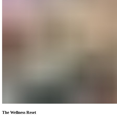
The Wellness Reset​​​​‌ ‍ ​‍​‍‌‍ ‌ ​‍‌‍‍‌‌‍‌ ‌‍‍‌‌‍ ‍​‍​‍​ ‍‍​‍​‍‌ ​ ‌‍​‌‌‍ ‍‌‍‍‌‌ ‌​‌ ‍‌​‍ ‍‌‍‍‌‌‍ ​‍​‍​‍ ​​‍​‍‌‍‍​‌ ​‍‌‍‌‌‌‍‌‍​‍​‍​ ‍‍​‍​‍‌‍‍​‌ ‌​‌ ‌​‌ ​​‌ ​ ​ ‍‍​‍ ​‍ ‌‍ ​​‍ ‌‌‍​‌‌‍ ‍‌‍‌​​‍ ‌‌ ​‍​‍ ‌‌‍‍​‌‍ ‌ ‌​‌‍‌‌‌‍ ​‌ ​ ​‍ ‌‌ ​ ‌ ‌​‌ ‌‌‌‍‌​‌‍‍‌‌‍ ​‍ ‍‌ ‌‍‌‍‌‌‌ ​‍‌‍​ ‌‍‌‌‌‍ ​​‍ ‍‌‍​‌‌ ​​‌ ​​​‍ ‌‍‍‌‌‍ ‍‌ ‌​‌‍‌‌‌‍ ‍‌ ‌​​‍ ‌‍‌‌‌‍‌​‌‍‍‌‌ ‌​​‍ ‌‍ ‌‌‍ ‌‍‌​‌‍‌‌​ ‌‌ ​​‌ ​‍‌‍‌‌‌ ​ ‌‍‌‌‌‍ ‍‌ ‌​‌‍​‌‌ ‌​‌‍‍‌‌‍ ‌‍ ‍​ ‍ ‌‍‍‌‌‍‌​​ ‌​ ‍‌​ ​‌​ ‌‍​ ‌‍​ ‍‌‌‍‌​‌‍​‌​ ​​​‍ ‌​ ‌‍‌‍​ ‌‍​ ‌‍​ ​‍ ‌​ ‌​​ ‍‌​ ‌​​ ‌‍​‍ ‌‌‍​‌​ ​‍​ ‌ ​ ‌​​‍ ‌‌‍​‌‌‍​ ‌‍​‍​ ‍‌‌‍​‍​ ​ ‌‍‌‌‌‍​ ​ ​ ‌‍‌​​ ‌ ‌‍​ ​ ‍ ‌ ‌​‌ ‍‌‌ ​​‌‍‌‌​ ‌‌‍‍​‌‍ ‌ ‌​‌‍‌‌‌‍ ​‌‌​ ‌‍‍‌‌ ‌​‌‍‌‌‌‌​​‌‍​‌‌‍‌ ‌‍‌‌​ ‍ ‌ ​​‌‍​‌‌ ‌​‌‍‍​​ ‌‌ ​​‌‍​‌‌‍‌ ‌‍‌‌‌​​‍‌ ‌‌‌‍‍‌‌‍ ​‌‍‌​‌‍‌‌‌ ​‍​‍‌‌​ ‌‌‌​​‍‌‌ ‌‍‍ ‌‍‌‌‌ ‍‌​‍‌‌​ ​ ‌​‌​​‍‌‌​ ​ ‌​‌​​‍‌‌​ ​‍​ ​‍​ ‍​​ ​ ​ ‍​​ ‌ ​ ‍​​ ​‌​ ‌‍‌‍​ ‌‍‌‌​ ‌​​ ​‍‌‍​‌​‍‌‌​ ​‍​ ​‍​‍‌‌​ ‌‌‌​‌​​‍ ‍‌‍​ ‌‍ ‌‍ ‍‌ ‌​‌‍‌‌‌‍ ‍‌ ‌​​‍‌‌​ ‌‌‌​​‍‌‌ ‌‍‍ ‌‍‌‌‌ ‍‌​‍‌‌​ ​ ‌​‌​​‍‌‌​ ​ ‌​‌​​‍‌‌​ ​‍​ ​‍​ ‌ ‌‍‌‍​ ‌ ​ ​ ​ ‌​​ ‌​​ ‌‍​ ‍​​ ‍​​ ‍​​ ​‌​ ‌‌​‍‌‌​ ​‍​ ​‍​‍‌‌​ ‌‌‌​‌​​‍ ‍‌ ‌​‌‍‍‌‌ ‌​‌‍ ​‌‍‌‌​ ‌‍​‍‌‍​‌‌ ​ ‌‍‌‌‌‌‌‌‌ ​‍‌‍ ​​ ‌‌‍‍​‌ ‌​‌ ‌​‌ ​​‌ ​ ​‍‌‌​ ​ ‌​​‌​‍‌‌​ ​‍‌​‌‍​‍‌‌​ ​‍‌​‌‍‌‍ ​​‍ ‌‌‍​‌‌‍ ‍‌‍‌​​‍ ‌‌ ​‍​‍ ‌‌‍‍​‌‍ ‌ ‌​‌‍‌‌‌‍ ​‌ ​ ​‍ ‌‌ ​ ‌ ‌​‌ ‌‌‌‍‌​‌‍‍‌‌‍ ​‍ ‍‌ ‌‍‌‍‌‌‌ ​‍‌‍​ ‌‍‌‌‌‍ ​​‍ ‍‌‍​‌‌ ​​‌ ​​​‍‌‍‌‍‍‌‌‍‌​​ ‌​ ‍‌​ ​‌​ ‌‍​ ‌‍​ ‍‌‌‍‌​‌‍​‌​ ​​​‍ ‌​ ‌‍‌‍​ ‌‍​ ‌‍​ ​‍ ‌​ ‌​​ ‍‌​ ‌​​ ‌‍​‍ ‌‌‍​‌​ ​‍​ ‌ ​ ‌​​‍ ‌‌‍​‌‌‍​ ‌‍​‍​ ‍‌‌‍​‍​ ​ ‌‍‌‌‌‍​ ​ ​ ‌‍‌​​ ‌ ‌‍​ ​‍‌‍‌ ‌​‌ ‍‌‌ ​​‌‍‌‌​ ‌‌‍‍​‌‍ ‌ ‌​‌‍‌‌‌‍ ​‌‌​ ‌‍‍‌‌ ‌​‌‍‌‌‌‌​​‌‍​‌‌‍‌ ‌‍‌‌​‍‌‍‌ ​​‌‍​‌‌ ‌​‌‍‍​​ ‌‌ ​​‌‍​‌‌‍‌ ‌‍‌‌‌​​‍‌ ‌‌‌‍‍‌‌‍ ​‌‍‌​‌‍‌‌‌ ​‍​‍‌‌​ ‌‌‌​​‍‌‌ ‌‍‍ ‌‍‌‌‌ ‍‌​‍‌‌​ ​ ‌​‌​​‍‌‌​ ​ ‌​‌​​‍‌‌​ ​‍​ ​‍​ ‍​​ ​ ​ ‍​​ ‌ ​ ‍​​ ​‌​ ‌‍‌‍​ ‌‍‌‌​ ‌​​ ​‍‌‍​‌​‍‌‌​ ​‍​ ​‍​‍‌‌​ ‌‌‌​‌​​‍ ‍‌‍​ ‌‍ ‌‍ ‍‌ ‌​‌‍‌‌‌‍ ‍‌ ‌​​‍‌‌​ ‌‌‌​​‍‌‌ ‌‍‍ ‌‍‌‌‌ ‍‌​‍‌‌​ ​ ‌​‌​​‍‌‌​ ​ ‌​‌​​‍‌‌​ ​‍​ ​‍​ ‌ ‌‍‌‍​ ‌ ​ ​ ​ ‌​​ ‌​​ ‌‍​ ‍​​ ‍​​ ‍​​ ​‌​ ‌‌​‍‌‌​ ​‍​ ​‍​‍‌‌​ ‌‌‌​‌​​‍ ‍‌ ‌​‌‍‍‌‌ ‌​‌‍ ​‌‍‌‌​‍‌‍‌ ​​‌‍‌‌‌ ​‍‌ ​ ‌ ​​‌‍‌‌‌‍​ ‌ ‌​‌‍‍‌‌ ‌‍‌‍‌‌​ ‌‌ ​​‌ ‌‌‌‍​‍‌‍ ​‌‍‍‌‌ ​ ‌‍‍​‌‍‌‌‌‍‌​​‍​‍‌ ‌