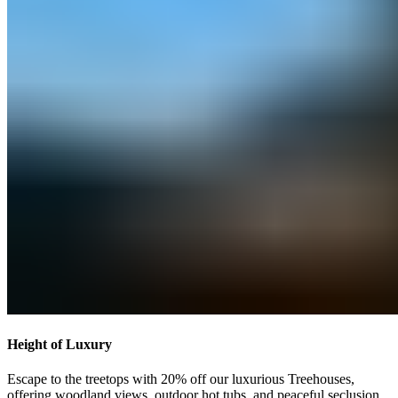
Height of Luxury​​​​‌ ‍ ​‍​‍‌‍ ‌ ​‍‌‍‍‌‌‍‌ ‌‍‍‌‌‍ ‍​‍​‍​ ‍‍​‍​‍‌ ​ ‌‍​‌‌‍ ‍‌‍‍‌‌ ‌​‌ ‍‌​‍ ‍‌‍‍‌‌‍ ​‍​‍​‍ ​​‍​‍‌‍‍​‌ ​‍‌‍‌‌‌‍‌‍​‍​‍​ ‍‍​‍​‍‌‍‍​‌ ‌​‌ ‌​‌ ​​‌ ​ ​ ‍‍​‍ ​‍ ‌‍ ​​‍ ‌‌‍​‌‌‍ ‍‌‍‌​​‍ ‌‌ ​‍​‍ ‌‌‍‍​‌‍ ‌ ‌​‌‍‌‌‌‍ ​‌ ​ ​‍ ‌‌ ​ ‌ ‌​‌ ‌‌‌‍‌​‌‍‍‌‌‍ ​‍ ‍‌ ‌‍‌‍‌‌‌ ​‍‌‍​ ‌‍‌‌‌‍ ​​‍ ‍‌‍​‌‌ ​​‌ ​​​‍ ‌‍‍‌‌‍ ‍‌ ‌​‌‍‌‌‌‍ ‍‌ ‌​​‍ ‌‍‌‌‌‍‌​‌‍‍‌‌ ‌​​‍ ‌‍ ‌‌‍ ‌‍‌​‌‍‌‌​ ‌‌ ​​‌ ​‍‌‍‌‌‌ ​ ‌‍‌‌‌‍ ‍‌ ‌​‌‍​‌‌ ‌​‌‍‍‌‌‍ ‌‍ ‍​ ‍ ‌‍‍‌‌‍‌​​ ‌​ ‍‌​ ​‌​ ‌‍​ ‌‍​ ‍‌‌‍‌​‌‍​‌​ ​​​‍ ‌​ ‌‍‌‍​ ‌‍​ ‌‍​ ​‍ ‌​ ‌​​ ‍‌​ ‌​​ ‌‍​‍ ‌‌‍​‌​ ​‍​ ‌ ​ ‌​​‍ ‌‌‍​‌‌‍​ ‌‍​‍​ ‍‌‌‍​‍​ ​ ‌‍‌‌‌‍​ ​ ​ ‌‍‌​​ ‌ ‌‍​ ​ ‍ ‌ ‌​‌ ‍‌‌ ​​‌‍‌‌​ ‌‌‍‍​‌‍ ‌ ‌​‌‍‌‌‌‍ ​‌‌​ ‌‍‍‌‌ ‌​‌‍‌‌‌‌​​‌‍​‌‌‍‌ ‌‍‌‌​ ‍ ‌ ​​‌‍​‌‌ ‌​‌‍‍​​ ‌‌ ​​‌‍​‌‌‍‌ ‌‍‌‌‌​​‍‌ ‌‌‌‍‍‌‌‍ ​‌‍‌​‌‍‌‌‌ ​‍​‍‌‌​ ‌‌‌​​‍‌‌ ‌‍‍ ‌‍‌‌‌ ‍‌​‍‌‌​ ​ ‌​‌​​‍‌‌​ ​ ‌​‌​​‍‌‌​ ​‍​ ​‍​ ‍​​ ​ ​ ‍​​ ‌ ​ ‍​​ ​‌​ ‌‍‌‍​ ‌‍‌‌​ ‌​​ ​‍‌‍​‌​‍‌‌​ ​‍​ ​‍​‍‌‌​ ‌‌‌​‌​​‍ ‍‌‍​ ‌‍ ‌‍ ‍‌ ‌​‌‍‌‌‌‍ ‍‌ ‌​​‍‌‌​ ‌‌‌​​‍‌‌ ‌‍‍ ‌‍‌‌‌ ‍‌​‍‌‌​ ​ ‌​‌​​‍‌‌​ ​ ‌​‌​​‍‌‌​ ​‍​ ​‍‌‍​ ‌‍‌‌‌‍​‍‌‍​‌​ ​ ​ ​‍​ ​‌​ ​​​ ‍‌​ ‌ ​ ​‌​ ‍‌​‍‌‌​ ​‍​ ​‍​‍‌‌​ ‌‌‌​‌​​‍ ‍‌ ‌​‌‍‍‌‌ ‌​‌‍ ​‌‍‌‌​ ‌‍​‍‌‍​‌‌ ​ ‌‍‌‌‌‌‌‌‌ ​‍‌‍ ​​ ‌‌‍‍​‌ ‌​‌ ‌​‌ ​​‌ ​ ​‍‌‌​ ​ ‌​​‌​‍‌‌​ ​‍‌​‌‍​‍‌‌​ ​‍‌​‌‍‌‍ ​​‍ ‌‌‍​‌‌‍ ‍‌‍‌​​‍ ‌‌ ​‍​‍ ‌‌‍‍​‌‍ ‌ ‌​‌‍‌‌‌‍ ​‌ ​ ​‍ ‌‌ ​ ‌ ‌​‌ ‌‌‌‍‌​‌‍‍‌‌‍ ​‍ ‍‌ ‌‍‌‍‌‌‌ ​‍‌‍​ ‌‍‌‌‌‍ ​​‍ ‍‌‍​‌‌ ​​‌ ​​​‍‌‍‌‍‍‌‌‍‌​​ ‌​ ‍‌​ ​‌​ ‌‍​ ‌‍​ ‍‌‌‍‌​‌‍​‌​ ​​​‍ ‌​ ‌‍‌‍​ ‌‍​ ‌‍​ ​‍ ‌​ ‌​​ ‍‌​ ‌​​ ‌‍​‍ ‌‌‍​‌​ ​‍​ ‌ ​ ‌​​‍ ‌‌‍​‌‌‍​ ‌‍​‍​ ‍‌‌‍​‍​ ​ ‌‍‌‌‌‍​ ​ ​ ‌‍‌​​ ‌ ‌‍​ ​‍‌‍‌ ‌​‌ ‍‌‌ ​​‌‍‌‌​ ‌‌‍‍​‌‍ ‌ ‌​‌‍‌‌‌‍ ​‌‌​ ‌‍‍‌‌ ‌​‌‍‌‌‌‌​​‌‍​‌‌‍‌ ‌‍‌‌​‍‌‍‌ ​​‌‍​‌‌ ‌​‌‍‍​​ ‌‌ ​​‌‍​‌‌‍‌ ‌‍‌‌‌​​‍‌ ‌‌‌‍‍‌‌‍ ​‌‍‌​‌‍‌‌‌ ​‍​‍‌‌​ ‌‌‌​​‍‌‌ ‌‍‍ ‌‍‌‌‌ ‍‌​‍‌‌​ ​ ‌​‌​​‍‌‌​ ​ ‌​‌​​‍‌‌​ ​‍​ ​‍​ ‍​​ ​ ​ ‍​​ ‌ ​ ‍​​ ​‌​ ‌‍‌‍​ ‌‍‌‌​ ‌​​ ​‍‌‍​‌​‍‌‌​ ​‍​ ​‍​‍‌‌​ ‌‌‌​‌​​‍ ‍‌‍​ ‌‍ ‌‍ ‍‌ ‌​‌‍‌‌‌‍ ‍‌ ‌​​‍‌‌​ ‌‌‌​​‍‌‌ ‌‍‍ ‌‍‌‌‌ ‍‌​‍‌‌​ ​ ‌​‌​​‍‌‌​ ​ ‌​‌​​‍‌‌​ ​‍​ ​‍‌‍​ ‌‍‌‌‌‍​‍‌‍​‌​ ​ ​ ​‍​ ​‌​ ​​​ ‍‌​ ‌ ​ ​‌​ ‍‌​‍‌‌​ ​‍​ ​‍​‍‌‌​ ‌‌‌​‌​​‍ ‍‌ ‌​‌‍‍‌‌ ‌​‌‍ ​‌‍‌‌​‍‌‍‌ ​​‌‍‌‌‌ ​‍‌ ​ ‌ ​​‌‍‌‌‌‍​ ‌ ‌​‌‍‍‌‌ ‌‍‌‍‌‌​ ‌‌ ​​‌ ‌‌‌‍​‍‌‍ ​‌‍‍‌‌ ​ ‌‍‍​‌‍‌‌‌‍‌​​‍​‍‌ ‌
Escape to the treetops with 20% off our luxurious Treehouses,
offering woodland views, outdoor hot tubs, and peaceful seclusion.​​​​‌ ‍ ​‍​‍‌‍ ‌ ​‍‌‍‍‌‌‍‌ ‌‍‍‌‌‍ ‍​‍​‍​ ‍‍​‍​‍‌ ​ ‌‍​‌‌‍ ‍‌‍‍‌‌ ‌​‌ ‍‌​‍ ‍‌‍‍‌‌‍ ​‍​‍​‍ ​​‍​‍‌‍‍​‌ ​‍‌‍‌‌‌‍‌‍​‍​‍​ ‍‍​‍​‍‌‍‍​‌ ‌​‌ ‌​‌ ​​‌ ​ ​ ‍‍​‍ ​‍ ‌‍ ​​‍ ‌‌‍​‌‌‍ ‍‌‍‌​​‍ ‌‌ ​‍​‍ ‌‌‍‍​‌‍ ‌ ‌​‌‍‌‌‌‍ ​‌ ​ ​‍ ‌‌ ​ ‌ ‌​‌ ‌‌‌‍‌​‌‍‍‌‌‍ ​‍ ‍‌ ‌‍‌‍‌‌‌ ​‍‌‍​ ‌‍‌‌‌‍ ​​‍ ‍‌‍​‌‌ ​​‌ ​​​‍ ‌‍‍‌‌‍ ‍‌ ‌​‌‍‌‌‌‍ ‍‌ ‌​​‍ ‌‍‌‌‌‍‌​‌‍‍‌‌ ‌​​‍ ‌‍ ‌‌‍ ‌‍‌​‌‍‌‌​ ‌‌ ​​‌ ​‍‌‍‌‌‌ ​ ‌‍‌‌‌‍ ‍‌ ‌​‌‍​‌‌ ‌​‌‍‍‌‌‍ ‌‍ ‍​ ‍ ‌‍‍‌‌‍‌​​ ‌​ ‍‌​ ​‌​ ‌‍​ ‌‍​ ‍‌‌‍‌​‌‍​‌​ ​​​‍ ‌​ ‌‍‌‍​ ‌‍​ ‌‍​ ​‍ ‌​ ‌​​ ‍‌​ ‌​​ ‌‍​‍ ‌‌‍​‌​ ​‍​ ‌ ​ ‌​​‍ ‌‌‍​‌‌‍​ ‌‍​‍​ ‍‌‌‍​‍​ ​ ‌‍‌‌‌‍​ ​ ​ ‌‍‌​​ ‌ ‌‍​ ​ ‍ ‌ ‌​‌ ‍‌‌ ​​‌‍‌‌​ ‌‌‍‍​‌‍ ‌ ‌​‌‍‌‌‌‍ ​‌‌​ ‌‍‍‌‌ ‌​‌‍‌‌‌‌​​‌‍​‌‌‍‌ ‌‍‌‌​ ‍ ‌ ​​‌‍​‌‌ ‌​‌‍‍​​ ‌‌ ​​‌‍​‌‌‍‌ ‌‍‌‌‌​​‍‌ ‌‌‌‍‍‌‌‍ ​‌‍‌​‌‍‌‌‌ ​‍​‍‌‌​ ‌‌‌​​‍‌‌ ‌‍‍ ‌‍‌‌‌ ‍‌​‍‌‌​ ​ ‌​‌​​‍‌‌​ ​ ‌​‌​​‍‌‌​ ​‍​ ​‍​ ‍​​ ​ ​ ‍​​ ‌ ​ ‍​​ ​‌​ ‌‍‌‍​ ‌‍‌‌​ ‌​​ ​‍‌‍​‌​‍‌‌​ ​‍​ ​‍​‍‌‌​ ‌‌‌​‌​​‍ ‍‌‍​ ‌‍ ‌‍ ‍‌ ‌​‌‍‌‌‌‍ ‍‌ ‌​​‍‌‌​ ‌‌‌​​‍‌‌ ‌‍‍ ‌‍‌‌‌ ‍‌​‍‌‌​ ​ ‌​‌​​‍‌‌​ ​ ‌​‌​​‍‌‌​ ​‍​ ​‍‌‍​ ‌‍‌‌‌‍​‍‌‍​‌​ ​ ​ ​‍​ ​‌​ ​​​ ‍‌​ ‌ ​ ​‌​ ‍‌​‍‌‌​ ​‍​ ​‍​‍‌‌​ ‌‌‌​‌​​‍ ‍‌‍‌‌‌ ‍​‌‍​ ‌‍‌‌‌ ​‍‌ ​​‌ ‌​​ ‌‍​‍‌‍​‌‌ ​ ‌‍‌‌‌‌‌‌‌ ​‍‌‍ ​​ ‌‌‍‍​‌ ‌​‌ ‌​‌ ​​‌ ​ ​‍‌‌​ ​ ‌​​‌​‍‌‌​ ​‍‌​‌‍​‍‌‌​ ​‍‌​‌‍‌‍ ​​‍ ‌‌‍​‌‌‍ ‍‌‍‌​​‍ ‌‌ ​‍​‍ ‌‌‍‍​‌‍ ‌ ‌​‌‍‌‌‌‍ ​‌ ​ ​‍ ‌‌ ​ ‌ ‌​‌ ‌‌‌‍‌​‌‍‍‌‌‍ ​‍ ‍‌ ‌‍‌‍‌‌‌ ​‍‌‍​ ‌‍‌‌‌‍ ​​‍ ‍‌‍​‌‌ ​​‌ ​​​‍‌‍‌‍‍‌‌‍‌​​ ‌​ ‍‌​ ​‌​ ‌‍​ ‌‍​ ‍‌‌‍‌​‌‍​‌​ ​​​‍ ‌​ ‌‍‌‍​ ‌‍​ ‌‍​ ​‍ ‌​ ‌​​ ‍‌​ ‌​​ ‌‍​‍ ‌‌‍​‌​ ​‍​ ‌ ​ ‌​​‍ ‌‌‍​‌‌‍​ ‌‍​‍​ ‍‌‌‍​‍​ ​ ‌‍‌‌‌‍​ ​ ​ ‌‍‌​​ ‌ ‌‍​ ​‍‌‍‌ ‌​‌ ‍‌‌ ​​‌‍‌‌​ ‌‌‍‍​‌‍ ‌ ‌​‌‍‌‌‌‍ ​‌‌​ ‌‍‍‌‌ ‌​‌‍‌‌‌‌​​‌‍​‌‌‍‌ ‌‍‌‌​‍‌‍‌ ​​‌‍​‌‌ ‌​‌‍‍​​ ‌‌ ​​‌‍​‌‌‍‌ ‌‍‌‌‌​​‍‌ ‌‌‌‍‍‌‌‍ ​‌‍‌​‌‍‌‌‌ ​‍​‍‌‌​ ‌‌‌​​‍‌‌ ‌‍‍ ‌‍‌‌‌ ‍‌​‍‌‌​ ​ ‌​‌​​‍‌‌​ ​ ‌​‌​​‍‌‌​ ​‍​ ​‍​ ‍​​ ​ ​ ‍​​ ‌ ​ ‍​​ ​‌​ ‌‍‌‍​ ‌‍‌‌​ ‌​​ ​‍‌‍​‌​‍‌‌​ ​‍​ ​‍​‍‌‌​ ‌‌‌​‌​​‍ ‍‌‍​ ‌‍ ‌‍ ‍‌ ‌​‌‍‌‌‌‍ ‍‌ ‌​​‍‌‌​ ‌‌‌​​‍‌‌ ‌‍‍ ‌‍‌‌‌ ‍‌​‍‌‌​ ​ ‌​‌​​‍‌‌​ ​ ‌​‌​​‍‌‌​ ​‍​ ​‍‌‍​ ‌‍‌‌‌‍​‍‌‍​‌​ ​ ​ ​‍​ ​‌​ ​​​ ‍‌​ ‌ ​ ​‌​ ‍‌​‍‌‌​ ​‍​ ​‍​‍‌‌​ ‌‌‌​‌​​‍ ‍‌‍‌‌‌ ‍​‌‍​ ‌‍‌‌‌ ​‍‌ ​​‌ ‌​​‍‌‍‌ ​​‌‍‌‌‌ ​‍‌ ​ ‌ ​​‌‍‌‌‌‍​ ‌ ‌​‌‍‍‌‌ ‌‍‌‍‌‌​ ‌‌ ​​‌ ‌‌‌‍​‍‌‍ ​‌‍‍‌‌ ​ ‌‍‍​‌‍‌‌‌‍‌​​‍​‍‌ ‌