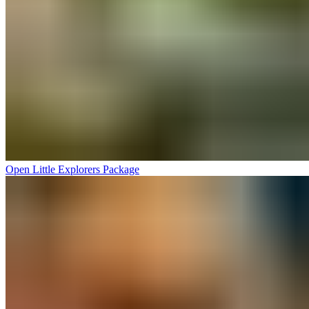
Open Little Explorers Package​​​​‌ ‍ ​‍​‍‌‍ ‌ ​‍‌‍‍‌‌‍‌ ‌‍‍‌‌‍ ‍​‍​‍​ ‍‍​‍​‍‌ ​ ‌‍​‌‌‍ ‍‌‍‍‌‌ ‌​‌ ‍‌​‍ ‍‌‍‍‌‌‍ ​‍​‍​‍ ​​‍​‍‌‍‍​‌ ​‍‌‍‌‌‌‍‌‍​‍​‍​ ‍‍​‍​‍‌‍‍​‌ ‌​‌ ‌​‌ ​​‌ ​ ​ ‍‍​‍ ​‍ ‌‍ ​​‍ ‌‌‍​‌‌‍ ‍‌‍‌​​‍ ‌‌ ​‍​‍ ‌‌‍‍​‌‍ ‌ ‌​‌‍‌‌‌‍ ​‌ ​ ​‍ ‌‌ ​ ‌ ‌​‌ ‌‌‌‍‌​‌‍‍‌‌‍ ​‍ ‍‌ ‌‍‌‍‌‌‌ ​‍‌‍​ ‌‍‌‌‌‍ ​​‍ ‍‌‍​‌‌ ​​‌ ​​​‍ ‌‍‍‌‌‍ ‍‌ ‌​‌‍‌‌‌‍ ‍‌ ‌​​‍ ‌‍‌‌‌‍‌​‌‍‍‌‌ ‌​​‍ ‌‍ ‌‌‍ ‌‍‌​‌‍‌‌​ ‌‌ ​​‌ ​‍‌‍‌‌‌ ​ ‌‍‌‌‌‍ ‍‌ ‌​‌‍​‌‌ ‌​‌‍‍‌‌‍ ‌‍ ‍​ ‍ ‌‍‍‌‌‍‌​​ ‌​ ‍‌​ ​‌​ ‌‍​ ‌‍​ ‍‌‌‍‌​‌‍​‌​ ​​​‍ ‌​ ‌‍‌‍​ ‌‍​ ‌‍​ ​‍ ‌​ ‌​​ ‍‌​ ‌​​ ‌‍​‍ ‌‌‍​‌​ ​‍​ ‌ ​ ‌​​‍ ‌‌‍​‌‌‍​ ‌‍​‍​ ‍‌‌‍​‍​ ​ ‌‍‌‌‌‍​ ​ ​ ‌‍‌​​ ‌ ‌‍​ ​ ‍ ‌ ‌​‌ ‍‌‌ ​​‌‍‌‌​ ‌‌‍‍​‌‍ ‌ ‌​‌‍‌‌‌‍ ​‌‌​ ‌‍‍‌‌ ‌​‌‍‌‌‌‌​​‌‍​‌‌‍‌ ‌‍‌‌​ ‍ ‌ ​​‌‍​‌‌ ‌​‌‍‍​​ ‌‌ ​​‌‍​‌‌‍‌ ‌‍‌‌‌​​‍‌ ‌‌‌‍‍‌‌‍ ​‌‍‌​‌‍‌‌‌ ​‍​‍‌‌​ ‌‌‌​​‍‌‌ ‌‍‍ ‌‍‌‌‌ ‍‌​‍‌‌​ ​ ‌​‌​​‍‌‌​ ​ ‌​‌​​‍‌‌​ ​‍​ ​‍​ ‍​​ ​ ​ ‍​​ ‌ ​ ‍​​ ​‌​ ‌‍‌‍​ ‌‍‌‌​ ‌​​ ​‍‌‍​‌​‍‌‌​ ​‍​ ​‍​‍‌‌​ ‌‌‌​‌​​‍ ‍‌‍​ ‌‍ ‌‍ ‍‌ ‌​‌‍‌‌‌‍ ‍‌ ‌​​‍‌‌​ ‌‌‌​​‍‌‌ ‌‍‍ ‌‍‌‌‌ ‍‌​‍‌‌​ ​ ‌​‌​​‍‌‌​ ​ ‌​‌​​‍‌‌​ ​‍​ ​‍‌‍‌‍​ ​‍‌‍‌‌​ ​​​ ​​​ ​​​ ‌​‌‍​‍​ ‍​​ ‍‌​ ‌‌​ ​ ​‍‌‌​ ​‍​ ​‍​‍‌‌​ ‌‌‌​‌​​‍ ‍‌ ‌​‌‍‍‌‌ ‌​‌‍ ​‌‍‌‌​ ‌‍​‍‌‍​‌‌ ​ ‌‍‌‌‌‌‌‌‌ ​‍‌‍ ​​ ‌‌‍‍​‌ ‌​‌ ‌​‌ ​​‌ ​ ​‍‌‌​ ​ ‌​​‌​‍‌‌​ ​‍‌​‌‍​‍‌‌​ ​‍‌​‌‍‌‍ ​​‍ ‌‌‍​‌‌‍ ‍‌‍‌​​‍ ‌‌ ​‍​‍ ‌‌‍‍​‌‍ ‌ ‌​‌‍‌‌‌‍ ​‌ ​ ​‍ ‌‌ ​ ‌ ‌​‌ ‌‌‌‍‌​‌‍‍‌‌‍ ​‍ ‍‌ ‌‍‌‍‌‌‌ ​‍‌‍​ ‌‍‌‌‌‍ ​​‍ ‍‌‍​‌‌ ​​‌ ​​​‍‌‍‌‍‍‌‌‍‌​​ ‌​ ‍‌​ ​‌​ ‌‍​ ‌‍​ ‍‌‌‍‌​‌‍​‌​ ​​​‍ ‌​ ‌‍‌‍​ ‌‍​ ‌‍​ ​‍ ‌​ ‌​​ ‍‌​ ‌​​ ‌‍​‍ ‌‌‍​‌​ ​‍​ ‌ ​ ‌​​‍ ‌‌‍​‌‌‍​ ‌‍​‍​ ‍‌‌‍​‍​ ​ ‌‍‌‌‌‍​ ​ ​ ‌‍‌​​ ‌ ‌‍​ ​‍‌‍‌ ‌​‌ ‍‌‌ ​​‌‍‌‌​ ‌‌‍‍​‌‍ ‌ ‌​‌‍‌‌‌‍ ​‌‌​ ‌‍‍‌‌ ‌​‌‍‌‌‌‌​​‌‍​‌‌‍‌ ‌‍‌‌​‍‌‍‌ ​​‌‍​‌‌ ‌​‌‍‍​​ ‌‌ ​​‌‍​‌‌‍‌ ‌‍‌‌‌​​‍‌ ‌‌‌‍‍‌‌‍ ​‌‍‌​‌‍‌‌‌ ​‍​‍‌‌​ ‌‌‌​​‍‌‌ ‌‍‍ ‌‍‌‌‌ ‍‌​‍‌‌​ ​ ‌​‌​​‍‌‌​ ​ ‌​‌​​‍‌‌​ ​‍​ ​‍​ ‍​​ ​ ​ ‍​​ ‌ ​ ‍​​ ​‌​ ‌‍‌‍​ ‌‍‌‌​ ‌​​ ​‍‌‍​‌​‍‌‌​ ​‍​ ​‍​‍‌‌​ ‌‌‌​‌​​‍ ‍‌‍​ ‌‍ ‌‍ ‍‌ ‌​‌‍‌‌‌‍ ‍‌ ‌​​‍‌‌​ ‌‌‌​​‍‌‌ ‌‍‍ ‌‍‌‌‌ ‍‌​‍‌‌​ ​ ‌​‌​​‍‌‌​ ​ ‌​‌​​‍‌‌​ ​‍​ ​‍‌‍‌‍​ ​‍‌‍‌‌​ ​​​ ​​​ ​​​ ‌​‌‍​‍​ ‍​​ ‍‌​ ‌‌​ ​ ​‍‌‌​ ​‍​ ​‍​‍‌‌​ ‌‌‌​‌​​‍ ‍‌ ‌​‌‍‍‌‌ ‌​‌‍ ​‌‍‌‌​‍‌‍‌ ​​‌‍‌‌‌ ​‍‌ ​ ‌ ​​‌‍‌‌‌‍​ ‌ ‌​‌‍‍‌‌ ‌‍‌‍‌‌​ ‌‌ ​​‌ ‌‌‌‍​‍‌‍ ​‌‍‍‌‌ ​ ‌‍‍​‌‍‌‌‌‍‌​​‍​‍‌ ‌