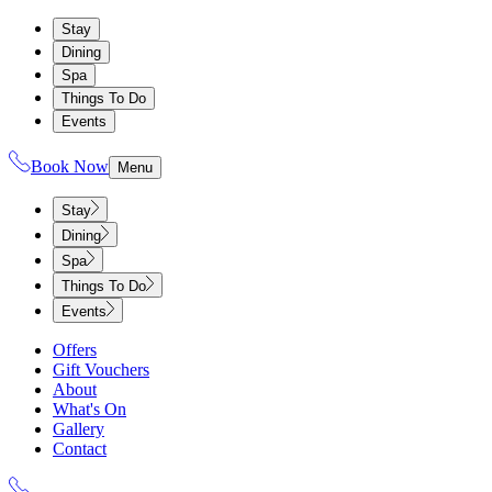
Stay
Dining
Spa
Things To Do
Events
Book Now
Menu
Stay
Dining
Spa
Things To Do
Events
Offers
Gift Vouchers
About
What's On
Gallery
Contact