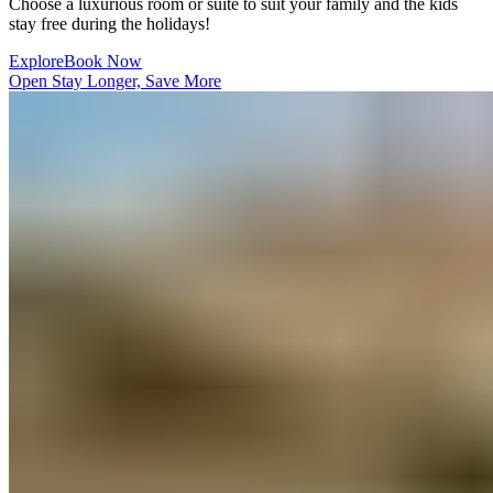
Choose a luxurious room or suite to suit your family and the kids
stay free during the holidays!​​​​‌ ‍ ​‍​‍‌‍ ‌ ​‍‌‍‍‌‌‍‌ ‌‍‍‌‌‍ ‍​‍​‍​ ‍‍​‍​‍‌ ​ ‌‍​‌‌‍ ‍‌‍‍‌‌ ‌​‌ ‍‌​‍ ‍‌‍‍‌‌‍ ​‍​‍​‍ ​​‍​‍‌‍‍​‌ ​‍‌‍‌‌‌‍‌‍​‍​‍​ ‍‍​‍​‍‌‍‍​‌ ‌​‌ ‌​‌ ​​‌ ​ ​ ‍‍​‍ ​‍ ‌‍ ​​‍ ‌‌‍​‌‌‍ ‍‌‍‌​​‍ ‌‌ ​‍​‍ ‌‌‍‍​‌‍ ‌ ‌​‌‍‌‌‌‍ ​‌ ​ ​‍ ‌‌ ​ ‌ ‌​‌ ‌‌‌‍‌​‌‍‍‌‌‍ ​‍ ‍‌ ‌‍‌‍‌‌‌ ​‍‌‍​ ‌‍‌‌‌‍ ​​‍ ‍‌‍​‌‌ ​​‌ ​​​‍ ‌‍‍‌‌‍ ‍‌ ‌​‌‍‌‌‌‍ ‍‌ ‌​​‍ ‌‍‌‌‌‍‌​‌‍‍‌‌ ‌​​‍ ‌‍ ‌‌‍ ‌‍‌​‌‍‌‌​ ‌‌ ​​‌ ​‍‌‍‌‌‌ ​ ‌‍‌‌‌‍ ‍‌ ‌​‌‍​‌‌ ‌​‌‍‍‌‌‍ ‌‍ ‍​ ‍ ‌‍‍‌‌‍‌​​ ‌​ ‍‌​ ​‌​ ‌‍​ ‌‍​ ‍‌‌‍‌​‌‍​‌​ ​​​‍ ‌​ ‌‍‌‍​ ‌‍​ ‌‍​ ​‍ ‌​ ‌​​ ‍‌​ ‌​​ ‌‍​‍ ‌‌‍​‌​ ​‍​ ‌ ​ ‌​​‍ ‌‌‍​‌‌‍​ ‌‍​‍​ ‍‌‌‍​‍​ ​ ‌‍‌‌‌‍​ ​ ​ ‌‍‌​​ ‌ ‌‍​ ​ ‍ ‌ ‌​‌ ‍‌‌ ​​‌‍‌‌​ ‌‌‍‍​‌‍ ‌ ‌​‌‍‌‌‌‍ ​‌‌​ ‌‍‍‌‌ ‌​‌‍‌‌‌‌​​‌‍​‌‌‍‌ ‌‍‌‌​ ‍ ‌ ​​‌‍​‌‌ ‌​‌‍‍​​ ‌‌ ​​‌‍​‌‌‍‌ ‌‍‌‌‌​​‍‌ ‌‌‌‍‍‌‌‍ ​‌‍‌​‌‍‌‌‌ ​‍​‍‌‌​ ‌‌‌​​‍‌‌ ‌‍‍ ‌‍‌‌‌ ‍‌​‍‌‌​ ​ ‌​‌​​‍‌‌​ ​ ‌​‌​​‍‌‌​ ​‍​ ​‍​ ‍​​ ​ ​ ‍​​ ‌ ​ ‍​​ ​‌​ ‌‍‌‍​ ‌‍‌‌​ ‌​​ ​‍‌‍​‌​‍‌‌​ ​‍​ ​‍​‍‌‌​ ‌‌‌​‌​​‍ ‍‌‍​ ‌‍ ‌‍ ‍‌ ‌​‌‍‌‌‌‍ ‍‌ ‌​​‍‌‌​ ‌‌‌​​‍‌‌ ‌‍‍ ‌‍‌‌‌ ‍‌​‍‌‌​ ​ ‌​‌​​‍‌‌​ ​ ‌​‌​​‍‌‌​ ​‍​ ​‍‌‍‌‍​ ​‍‌‍‌‌​ ​​​ ​​​ ​​​ ‌​‌‍​‍​ ‍​​ ‍‌​ ‌‌​ ​ ​‍‌‌​ ​‍​ ​‍​‍‌‌​ ‌‌‌​‌​​‍ ‍‌‍‌‌‌ ‍​‌‍​ ‌‍‌‌‌ ​‍‌ ​​‌ ‌​​ ‌‍​‍‌‍​‌‌ ​ ‌‍‌‌‌‌‌‌‌ ​‍‌‍ ​​ ‌‌‍‍​‌ ‌​‌ ‌​‌ ​​‌ ​ ​‍‌‌​ ​ ‌​​‌​‍‌‌​ ​‍‌​‌‍​‍‌‌​ ​‍‌​‌‍‌‍ ​​‍ ‌‌‍​‌‌‍ ‍‌‍‌​​‍ ‌‌ ​‍​‍ ‌‌‍‍​‌‍ ‌ ‌​‌‍‌‌‌‍ ​‌ ​ ​‍ ‌‌ ​ ‌ ‌​‌ ‌‌‌‍‌​‌‍‍‌‌‍ ​‍ ‍‌ ‌‍‌‍‌‌‌ ​‍‌‍​ ‌‍‌‌‌‍ ​​‍ ‍‌‍​‌‌ ​​‌ ​​​‍‌‍‌‍‍‌‌‍‌​​ ‌​ ‍‌​ ​‌​ ‌‍​ ‌‍​ ‍‌‌‍‌​‌‍​‌​ ​​​‍ ‌​ ‌‍‌‍​ ‌‍​ ‌‍​ ​‍ ‌​ ‌​​ ‍‌​ ‌​​ ‌‍​‍ ‌‌‍​‌​ ​‍​ ‌ ​ ‌​​‍ ‌‌‍​‌‌‍​ ‌‍​‍​ ‍‌‌‍​‍​ ​ ‌‍‌‌‌‍​ ​ ​ ‌‍‌​​ ‌ ‌‍​ ​‍‌‍‌ ‌​‌ ‍‌‌ ​​‌‍‌‌​ ‌‌‍‍​‌‍ ‌ ‌​‌‍‌‌‌‍ ​‌‌​ ‌‍‍‌‌ ‌​‌‍‌‌‌‌​​‌‍​‌‌‍‌ ‌‍‌‌​‍‌‍‌ ​​‌‍​‌‌ ‌​‌‍‍​​ ‌‌ ​​‌‍​‌‌‍‌ ‌‍‌‌‌​​‍‌ ‌‌‌‍‍‌‌‍ ​‌‍‌​‌‍‌‌‌ ​‍​‍‌‌​ ‌‌‌​​‍‌‌ ‌‍‍ ‌‍‌‌‌ ‍‌​‍‌‌​ ​ ‌​‌​​‍‌‌​ ​ ‌​‌​​‍‌‌​ ​‍​ ​‍​ ‍​​ ​ ​ ‍​​ ‌ ​ ‍​​ ​‌​ ‌‍‌‍​ ‌‍‌‌​ ‌​​ ​‍‌‍​‌​‍‌‌​ ​‍​ ​‍​‍‌‌​ ‌‌‌​‌​​‍ ‍‌‍​ ‌‍ ‌‍ ‍‌ ‌​‌‍‌‌‌‍ ‍‌ ‌​​‍‌‌​ ‌‌‌​​‍‌‌ ‌‍‍ ‌‍‌‌‌ ‍‌​‍‌‌​ ​ ‌​‌​​‍‌‌​ ​ ‌​‌​​‍‌‌​ ​‍​ ​‍‌‍‌‍​ ​‍‌‍‌‌​ ​​​ ​​​ ​​​ ‌​‌‍​‍​ ‍​​ ‍‌​ ‌‌​ ​ ​‍‌‌​ ​‍​ ​‍​‍‌‌​ ‌‌‌​‌​​‍ ‍‌‍‌‌‌ ‍​‌‍​ ‌‍‌‌‌ ​‍‌ ​​‌ ‌​​‍‌‍‌ ​​‌‍‌‌‌ ​‍‌ ​ ‌ ​​‌‍‌‌‌‍​ ‌ ‌​‌‍‍‌‌ ‌‍‌‍‌‌​ ‌‌ ​​‌ ‌‌‌‍​‍‌‍ ​‌‍‍‌‌ ​ ‌‍‍​‌‍‌‌‌‍‌​​‍​‍‌ ‌
Explore​​​​‌ ‍ ​‍​‍‌‍ ‌ ​‍‌‍‍‌‌‍‌ ‌‍‍‌‌‍ ‍​‍​‍​ ‍‍​‍​‍‌ ​ ‌‍​‌‌‍ ‍‌‍‍‌‌ ‌​‌ ‍‌​‍ ‍‌‍‍‌‌‍ ​‍​‍​‍ ​​‍​‍‌‍‍​‌ ​‍‌‍‌‌‌‍‌‍​‍​‍​ ‍‍​‍​‍‌‍‍​‌ ‌​‌ ‌​‌ ​​‌ ​ ​ ‍‍​‍ ​‍ ‌‍ ​​‍ ‌‌‍​‌‌‍ ‍‌‍‌​​‍ ‌‌ ​‍​‍ ‌‌‍‍​‌‍ ‌ ‌​‌‍‌‌‌‍ ​‌ ​ ​‍ ‌‌ ​ ‌ ‌​‌ ‌‌‌‍‌​‌‍‍‌‌‍ ​‍ ‍‌ ‌‍‌‍‌‌‌ ​‍‌‍​ ‌‍‌‌‌‍ ​​‍ ‍‌‍​‌‌ ​​‌ ​​​‍ ‌‍‍‌‌‍ ‍‌ ‌​‌‍‌‌‌‍ ‍‌ ‌​​‍ ‌‍‌‌‌‍‌​‌‍‍‌‌ ‌​​‍ ‌‍ ‌‌‍ ‌‍‌​‌‍‌‌​ ‌‌ ​​‌ ​‍‌‍‌‌‌ ​ ‌‍‌‌‌‍ ‍‌ ‌​‌‍​‌‌ ‌​‌‍‍‌‌‍ ‌‍ ‍​ ‍ ‌‍‍‌‌‍‌​​ ‌​ ‍‌​ ​‌​ ‌‍​ ‌‍​ ‍‌‌‍‌​‌‍​‌​ ​​​‍ ‌​ ‌‍‌‍​ ‌‍​ ‌‍​ ​‍ ‌​ ‌​​ ‍‌​ ‌​​ ‌‍​‍ ‌‌‍​‌​ ​‍​ ‌ ​ ‌​​‍ ‌‌‍​‌‌‍​ ‌‍​‍​ ‍‌‌‍​‍​ ​ ‌‍‌‌‌‍​ ​ ​ ‌‍‌​​ ‌ ‌‍​ ​ ‍ ‌ ‌​‌ ‍‌‌ ​​‌‍‌‌​ ‌‌‍‍​‌‍ ‌ ‌​‌‍‌‌‌‍ ​‌‌​ ‌‍‍‌‌ ‌​‌‍‌‌‌‌​​‌‍​‌‌‍‌ ‌‍‌‌​ ‍ ‌ ​​‌‍​‌‌ ‌​‌‍‍​​ ‌‌ ​​‌‍​‌‌‍‌ ‌‍‌‌‌​​‍‌ ‌‌‌‍‍‌‌‍ ​‌‍‌​‌‍‌‌‌ ​‍​‍‌‌​ ‌‌‌​​‍‌‌ ‌‍‍ ‌‍‌‌‌ ‍‌​‍‌‌​ ​ ‌​‌​​‍‌‌​ ​ ‌​‌​​‍‌‌​ ​‍​ ​‍​ ‍​​ ​ ​ ‍​​ ‌ ​ ‍​​ ​‌​ ‌‍‌‍​ ‌‍‌‌​ ‌​​ ​‍‌‍​‌​‍‌‌​ ​‍​ ​‍​‍‌‌​ ‌‌‌​‌​​‍ ‍‌‍​ ‌‍ ‌‍ ‍‌ ‌​‌‍‌‌‌‍ ‍‌ ‌​​‍‌‌​ ‌‌‌​​‍‌‌ ‌‍‍ ‌‍‌‌‌ ‍‌​‍‌‌​ ​ ‌​‌​​‍‌‌​ ​ ‌​‌​​‍‌‌​ ​‍​ ​‍‌‍‌‍​ ​‍‌‍‌‌​ ​​​ ​​​ ​​​ ‌​‌‍​‍​ ‍​​ ‍‌​ ‌‌​ ​ ​‍‌‌​ ​‍​ ​‍​‍‌‌​ ‌‌‌​‌​​‍ ‍‌ ​​‌ ​‍‌‍‍‌‌‍ ‌‌‍​‌‌ ​‍‌ ‍‌‌​​ ‌ ‌​‌‍​‌​‍ ‍‌‍ ​‌‍​‌‌‍​‍‌‍‌‌‌‍ ​​ ‌‍​‍‌‍​‌‌ ​ ‌‍‌‌‌‌‌‌‌ ​‍‌‍ ​​ ‌‌‍‍​‌ ‌​‌ ‌​‌ ​​‌ ​ ​‍‌‌​ ​ ‌​​‌​‍‌‌​ ​‍‌​‌‍​‍‌‌​ ​‍‌​‌‍‌‍ ​​‍ ‌‌‍​‌‌‍ ‍‌‍‌​​‍ ‌‌ ​‍​‍ ‌‌‍‍​‌‍ ‌ ‌​‌‍‌‌‌‍ ​‌ ​ ​‍ ‌‌ ​ ‌ ‌​‌ ‌‌‌‍‌​‌‍‍‌‌‍ ​‍ ‍‌ ‌‍‌‍‌‌‌ ​‍‌‍​ ‌‍‌‌‌‍ ​​‍ ‍‌‍​‌‌ ​​‌ ​​​‍‌‍‌‍‍‌‌‍‌​​ ‌​ ‍‌​ ​‌​ ‌‍​ ‌‍​ ‍‌‌‍‌​‌‍​‌​ ​​​‍ ‌​ ‌‍‌‍​ ‌‍​ ‌‍​ ​‍ ‌​ ‌​​ ‍‌​ ‌​​ ‌‍​‍ ‌‌‍​‌​ ​‍​ ‌ ​ ‌​​‍ ‌‌‍​‌‌‍​ ‌‍​‍​ ‍‌‌‍​‍​ ​ ‌‍‌‌‌‍​ ​ ​ ‌‍‌​​ ‌ ‌‍​ ​‍‌‍‌ ‌​‌ ‍‌‌ ​​‌‍‌‌​ ‌‌‍‍​‌‍ ‌ ‌​‌‍‌‌‌‍ ​‌‌​ ‌‍‍‌‌ ‌​‌‍‌‌‌‌​​‌‍​‌‌‍‌ ‌‍‌‌​‍‌‍‌ ​​‌‍​‌‌ ‌​‌‍‍​​ ‌‌ ​​‌‍​‌‌‍‌ ‌‍‌‌‌​​‍‌ ‌‌‌‍‍‌‌‍ ​‌‍‌​‌‍‌‌‌ ​‍​‍‌‌​ ‌‌‌​​‍‌‌ ‌‍‍ ‌‍‌‌‌ ‍‌​‍‌‌​ ​ ‌​‌​​‍‌‌​ ​ ‌​‌​​‍‌‌​ ​‍​ ​‍​ ‍​​ ​ ​ ‍​​ ‌ ​ ‍​​ ​‌​ ‌‍‌‍​ ‌‍‌‌​ ‌​​ ​‍‌‍​‌​‍‌‌​ ​‍​ ​‍​‍‌‌​ ‌‌‌​‌​​‍ ‍‌‍​ ‌‍ ‌‍ ‍‌ ‌​‌‍‌‌‌‍ ‍‌ ‌​​‍‌‌​ ‌‌‌​​‍‌‌ ‌‍‍ ‌‍‌‌‌ ‍‌​‍‌‌​ ​ ‌​‌​​‍‌‌​ ​ ‌​‌​​‍‌‌​ ​‍​ ​‍‌‍‌‍​ ​‍‌‍‌‌​ ​​​ ​​​ ​​​ ‌​‌‍​‍​ ‍​​ ‍‌​ ‌‌​ ​ ​‍‌‌​ ​‍​ ​‍​‍‌‌​ ‌‌‌​‌​​‍ ‍‌ ​​‌ ​‍‌‍‍‌‌‍ ‌‌‍​‌‌ ​‍‌ ‍‌‌​​ ‌ ‌​‌‍​‌​‍ ‍‌‍ ​‌‍​‌‌‍​‍‌‍‌‌‌‍ ​​‍‌‍‌ ​​‌‍‌‌‌ ​‍‌ ​ ‌ ​​‌‍‌‌‌‍​ ‌ ‌​‌‍‍‌‌ ‌‍‌‍‌‌​ ‌‌ ​​‌ ‌‌‌‍​‍‌‍ ​‌‍‍‌‌ ​ ‌‍‍​‌‍‌‌‌‍‌​​‍​‍‌ ‌
Book Now​​​​‌ ‍ ​‍​‍‌‍ ‌ ​‍‌‍‍‌‌‍‌ ‌‍‍‌‌‍ ‍​‍​‍​ ‍‍​‍​‍‌ ​ ‌‍​‌‌‍ ‍‌‍‍‌‌ ‌​‌ ‍‌​‍ ‍‌‍‍‌‌‍ ​‍​‍​‍ ​​‍​‍‌‍‍​‌ ​‍‌‍‌‌‌‍‌‍​‍​‍​ ‍‍​‍​‍‌‍‍​‌ ‌​‌ ‌​‌ ​​‌ ​ ​ ‍‍​‍ ​‍ ‌‍ ​​‍ ‌‌‍​‌‌‍ ‍‌‍‌​​‍ ‌‌ ​‍​‍ ‌‌‍‍​‌‍ ‌ ‌​‌‍‌‌‌‍ ​‌ ​ ​‍ ‌‌ ​ ‌ ‌​‌ ‌‌‌‍‌​‌‍‍‌‌‍ ​‍ ‍‌ ‌‍‌‍‌‌‌ ​‍‌‍​ ‌‍‌‌‌‍ ​​‍ ‍‌‍​‌‌ ​​‌ ​​​‍ ‌‍‍‌‌‍ ‍‌ ‌​‌‍‌‌‌‍ ‍‌ ‌​​‍ ‌‍‌‌‌‍‌​‌‍‍‌‌ ‌​​‍ ‌‍ ‌‌‍ ‌‍‌​‌‍‌‌​ ‌‌ ​​‌ ​‍‌‍‌‌‌ ​ ‌‍‌‌‌‍ ‍‌ ‌​‌‍​‌‌ ‌​‌‍‍‌‌‍ ‌‍ ‍​ ‍ ‌‍‍‌‌‍‌​​ ‌​ ‍‌​ ​‌​ ‌‍​ ‌‍​ ‍‌‌‍‌​‌‍​‌​ ​​​‍ ‌​ ‌‍‌‍​ ‌‍​ ‌‍​ ​‍ ‌​ ‌​​ ‍‌​ ‌​​ ‌‍​‍ ‌‌‍​‌​ ​‍​ ‌ ​ ‌​​‍ ‌‌‍​‌‌‍​ ‌‍​‍​ ‍‌‌‍​‍​ ​ ‌‍‌‌‌‍​ ​ ​ ‌‍‌​​ ‌ ‌‍​ ​ ‍ ‌ ‌​‌ ‍‌‌ ​​‌‍‌‌​ ‌‌‍‍​‌‍ ‌ ‌​‌‍‌‌‌‍ ​‌‌​ ‌‍‍‌‌ ‌​‌‍‌‌‌‌​​‌‍​‌‌‍‌ ‌‍‌‌​ ‍ ‌ ​​‌‍​‌‌ ‌​‌‍‍​​ ‌‌ ​​‌‍​‌‌‍‌ ‌‍‌‌‌​​‍‌ ‌‌‌‍‍‌‌‍ ​‌‍‌​‌‍‌‌‌ ​‍​‍‌‌​ ‌‌‌​​‍‌‌ ‌‍‍ ‌‍‌‌‌ ‍‌​‍‌‌​ ​ ‌​‌​​‍‌‌​ ​ ‌​‌​​‍‌‌​ ​‍​ ​‍​ ‍​​ ​ ​ ‍​​ ‌ ​ ‍​​ ​‌​ ‌‍‌‍​ ‌‍‌‌​ ‌​​ ​‍‌‍​‌​‍‌‌​ ​‍​ ​‍​‍‌‌​ ‌‌‌​‌​​‍ ‍‌‍​ ‌‍ ‌‍ ‍‌ ‌​‌‍‌‌‌‍ ‍‌ ‌​​‍‌‌​ ‌‌‌​​‍‌‌ ‌‍‍ ‌‍‌‌‌ ‍‌​‍‌‌​ ​ ‌​‌​​‍‌‌​ ​ ‌​‌​​‍‌‌​ ​‍​ ​‍‌‍‌‍​ ​‍‌‍‌‌​ ​​​ ​​​ ​​​ ‌​‌‍​‍​ ‍​​ ‍‌​ ‌‌​ ​ ​‍‌‌​ ​‍​ ​‍​‍‌‌​ ‌‌‌​‌​​‍ ‍‌ ​ ‌‍‌‌‌‍​ ‌‍ ‌‍ ‍‌‍‌​‌‍​‌‌ ​‍‌ ‍‌‌​​ ‌ ‌​‌‍​‌​‍ ‍‌‍ ​‌‍​‌‌‍​‍‌‍‌‌‌‍ ​​ ‌‍​‍‌‍​‌‌ ​ ‌‍‌‌‌‌‌‌‌ ​‍‌‍ ​​ ‌‌‍‍​‌ ‌​‌ ‌​‌ ​​‌ ​ ​‍‌‌​ ​ ‌​​‌​‍‌‌​ ​‍‌​‌‍​‍‌‌​ ​‍‌​‌‍‌‍ ​​‍ ‌‌‍​‌‌‍ ‍‌‍‌​​‍ ‌‌ ​‍​‍ ‌‌‍‍​‌‍ ‌ ‌​‌‍‌‌‌‍ ​‌ ​ ​‍ ‌‌ ​ ‌ ‌​‌ ‌‌‌‍‌​‌‍‍‌‌‍ ​‍ ‍‌ ‌‍‌‍‌‌‌ ​‍‌‍​ ‌‍‌‌‌‍ ​​‍ ‍‌‍​‌‌ ​​‌ ​​​‍‌‍‌‍‍‌‌‍‌​​ ‌​ ‍‌​ ​‌​ ‌‍​ ‌‍​ ‍‌‌‍‌​‌‍​‌​ ​​​‍ ‌​ ‌‍‌‍​ ‌‍​ ‌‍​ ​‍ ‌​ ‌​​ ‍‌​ ‌​​ ‌‍​‍ ‌‌‍​‌​ ​‍​ ‌ ​ ‌​​‍ ‌‌‍​‌‌‍​ ‌‍​‍​ ‍‌‌‍​‍​ ​ ‌‍‌‌‌‍​ ​ ​ ‌‍‌​​ ‌ ‌‍​ ​‍‌‍‌ ‌​‌ ‍‌‌ ​​‌‍‌‌​ ‌‌‍‍​‌‍ ‌ ‌​‌‍‌‌‌‍ ​‌‌​ ‌‍‍‌‌ ‌​‌‍‌‌‌‌​​‌‍​‌‌‍‌ ‌‍‌‌​‍‌‍‌ ​​‌‍​‌‌ ‌​‌‍‍​​ ‌‌ ​​‌‍​‌‌‍‌ ‌‍‌‌‌​​‍‌ ‌‌‌‍‍‌‌‍ ​‌‍‌​‌‍‌‌‌ ​‍​‍‌‌​ ‌‌‌​​‍‌‌ ‌‍‍ ‌‍‌‌‌ ‍‌​‍‌‌​ ​ ‌​‌​​‍‌‌​ ​ ‌​‌​​‍‌‌​ ​‍​ ​‍​ ‍​​ ​ ​ ‍​​ ‌ ​ ‍​​ ​‌​ ‌‍‌‍​ ‌‍‌‌​ ‌​​ ​‍‌‍​‌​‍‌‌​ ​‍​ ​‍​‍‌‌​ ‌‌‌​‌​​‍ ‍‌‍​ ‌‍ ‌‍ ‍‌ ‌​‌‍‌‌‌‍ ‍‌ ‌​​‍‌‌​ ‌‌‌​​‍‌‌ ‌‍‍ ‌‍‌‌‌ ‍‌​‍‌‌​ ​ ‌​‌​​‍‌‌​ ​ ‌​‌​​‍‌‌​ ​‍​ ​‍‌‍‌‍​ ​‍‌‍‌‌​ ​​​ ​​​ ​​​ ‌​‌‍​‍​ ‍​​ ‍‌​ ‌‌​ ​ ​‍‌‌​ ​‍​ ​‍​‍‌‌​ ‌‌‌​‌​​‍ ‍‌ ​ ‌‍‌‌‌‍​ ‌‍ ‌‍ ‍‌‍‌​‌‍​‌‌ ​‍‌ ‍‌‌​​ ‌ ‌​‌‍​‌​‍ ‍‌‍ ​‌‍​‌‌‍​‍‌‍‌‌‌‍ ​​‍‌‍‌ ​​‌‍‌‌‌ ​‍‌ ​ ‌ ​​‌‍‌‌‌‍​ ‌ ‌​‌‍‍‌‌ ‌‍‌‍‌‌​ ‌‌ ​​‌ ‌‌‌‍​‍‌‍ ​‌‍‍‌‌ ​ ‌‍‍​‌‍‌‌‌‍‌​​‍​‍‌ ‌
Open Stay Longer, Save More​​​​‌ ‍ ​‍​‍‌‍ ‌ ​‍‌‍‍‌‌‍‌ ‌‍‍‌‌‍ ‍​‍​‍​ ‍‍​‍​‍‌ ​ ‌‍​‌‌‍ ‍‌‍‍‌‌ ‌​‌ ‍‌​‍ ‍‌‍‍‌‌‍ ​‍​‍​‍ ​​‍​‍‌‍‍​‌ ​‍‌‍‌‌‌‍‌‍​‍​‍​ ‍‍​‍​‍‌‍‍​‌ ‌​‌ ‌​‌ ​​‌ ​ ​ ‍‍​‍ ​‍ ‌‍ ​​‍ ‌‌‍​‌‌‍ ‍‌‍‌​​‍ ‌‌ ​‍​‍ ‌‌‍‍​‌‍ ‌ ‌​‌‍‌‌‌‍ ​‌ ​ ​‍ ‌‌ ​ ‌ ‌​‌ ‌‌‌‍‌​‌‍‍‌‌‍ ​‍ ‍‌ ‌‍‌‍‌‌‌ ​‍‌‍​ ‌‍‌‌‌‍ ​​‍ ‍‌‍​‌‌ ​​‌ ​​​‍ ‌‍‍‌‌‍ ‍‌ ‌​‌‍‌‌‌‍ ‍‌ ‌​​‍ ‌‍‌‌‌‍‌​‌‍‍‌‌ ‌​​‍ ‌‍ ‌‌‍ ‌‍‌​‌‍‌‌​ ‌‌ ​​‌ ​‍‌‍‌‌‌ ​ ‌‍‌‌‌‍ ‍‌ ‌​‌‍​‌‌ ‌​‌‍‍‌‌‍ ‌‍ ‍​ ‍ ‌‍‍‌‌‍‌​​ ‌​ ‍‌​ ​‌​ ‌‍​ ‌‍​ ‍‌‌‍‌​‌‍​‌​ ​​​‍ ‌​ ‌‍‌‍​ ‌‍​ ‌‍​ ​‍ ‌​ ‌​​ ‍‌​ ‌​​ ‌‍​‍ ‌‌‍​‌​ ​‍​ ‌ ​ ‌​​‍ ‌‌‍​‌‌‍​ ‌‍​‍​ ‍‌‌‍​‍​ ​ ‌‍‌‌‌‍​ ​ ​ ‌‍‌​​ ‌ ‌‍​ ​ ‍ ‌ ‌​‌ ‍‌‌ ​​‌‍‌‌​ ‌‌‍‍​‌‍ ‌ ‌​‌‍‌‌‌‍ ​‌‌​ ‌‍‍‌‌ ‌​‌‍‌‌‌‌​​‌‍​‌‌‍‌ ‌‍‌‌​ ‍ ‌ ​​‌‍​‌‌ ‌​‌‍‍​​ ‌‌ ​​‌‍​‌‌‍‌ ‌‍‌‌‌​​‍‌ ‌‌‌‍‍‌‌‍ ​‌‍‌​‌‍‌‌‌ ​‍​‍‌‌​ ‌‌‌​​‍‌‌ ‌‍‍ ‌‍‌‌‌ ‍‌​‍‌‌​ ​ ‌​‌​​‍‌‌​ ​ ‌​‌​​‍‌‌​ ​‍​ ​‍​ ‍​​ ​ ​ ‍​​ ‌ ​ ‍​​ ​‌​ ‌‍‌‍​ ‌‍‌‌​ ‌​​ ​‍‌‍​‌​‍‌‌​ ​‍​ ​‍​‍‌‌​ ‌‌‌​‌​​‍ ‍‌‍​ ‌‍ ‌‍ ‍‌ ‌​‌‍‌‌‌‍ ‍‌ ‌​​‍‌‌​ ‌‌‌​​‍‌‌ ‌‍‍ ‌‍‌‌‌ ‍‌​‍‌‌​ ​ ‌​‌​​‍‌‌​ ​ ‌​‌​​‍‌‌​ ​‍​ ​‍‌‍‌‍​ ‌ ​ ‌‍‌‍​ ​ ‍​‌‍‌‌‌‍‌​​ ‌​​ ​ ​ ‌​​ ‍‌​ ‍​​‍‌‌​ ​‍​ ​‍​‍‌‌​ ‌‌‌​‌​​‍ ‍‌ ‌​‌‍‍‌‌ ‌​‌‍ ​‌‍‌‌​ ‌‍​‍‌‍​‌‌ ​ ‌‍‌‌‌‌‌‌‌ ​‍‌‍ ​​ ‌‌‍‍​‌ ‌​‌ ‌​‌ ​​‌ ​ ​‍‌‌​ ​ ‌​​‌​‍‌‌​ ​‍‌​‌‍​‍‌‌​ ​‍‌​‌‍‌‍ ​​‍ ‌‌‍​‌‌‍ ‍‌‍‌​​‍ ‌‌ ​‍​‍ ‌‌‍‍​‌‍ ‌ ‌​‌‍‌‌‌‍ ​‌ ​ ​‍ ‌‌ ​ ‌ ‌​‌ ‌‌‌‍‌​‌‍‍‌‌‍ ​‍ ‍‌ ‌‍‌‍‌‌‌ ​‍‌‍​ ‌‍‌‌‌‍ ​​‍ ‍‌‍​‌‌ ​​‌ ​​​‍‌‍‌‍‍‌‌‍‌​​ ‌​ ‍‌​ ​‌​ ‌‍​ ‌‍​ ‍‌‌‍‌​‌‍​‌​ ​​​‍ ‌​ ‌‍‌‍​ ‌‍​ ‌‍​ ​‍ ‌​ ‌​​ ‍‌​ ‌​​ ‌‍​‍ ‌‌‍​‌​ ​‍​ ‌ ​ ‌​​‍ ‌‌‍​‌‌‍​ ‌‍​‍​ ‍‌‌‍​‍​ ​ ‌‍‌‌‌‍​ ​ ​ ‌‍‌​​ ‌ ‌‍​ ​‍‌‍‌ ‌​‌ ‍‌‌ ​​‌‍‌‌​ ‌‌‍‍​‌‍ ‌ ‌​‌‍‌‌‌‍ ​‌‌​ ‌‍‍‌‌ ‌​‌‍‌‌‌‌​​‌‍​‌‌‍‌ ‌‍‌‌​‍‌‍‌ ​​‌‍​‌‌ ‌​‌‍‍​​ ‌‌ ​​‌‍​‌‌‍‌ ‌‍‌‌‌​​‍‌ ‌‌‌‍‍‌‌‍ ​‌‍‌​‌‍‌‌‌ ​‍​‍‌‌​ ‌‌‌​​‍‌‌ ‌‍‍ ‌‍‌‌‌ ‍‌​‍‌‌​ ​ ‌​‌​​‍‌‌​ ​ ‌​‌​​‍‌‌​ ​‍​ ​‍​ ‍​​ ​ ​ ‍​​ ‌ ​ ‍​​ ​‌​ ‌‍‌‍​ ‌‍‌‌​ ‌​​ ​‍‌‍​‌​‍‌‌​ ​‍​ ​‍​‍‌‌​ ‌‌‌​‌​​‍ ‍‌‍​ ‌‍ ‌‍ ‍‌ ‌​‌‍‌‌‌‍ ‍‌ ‌​​‍‌‌​ ‌‌‌​​‍‌‌ ‌‍‍ ‌‍‌‌‌ ‍‌​‍‌‌​ ​ ‌​‌​​‍‌‌​ ​ ‌​‌​​‍‌‌​ ​‍​ ​‍‌‍‌‍​ ‌ ​ ‌‍‌‍​ ​ ‍​‌‍‌‌‌‍‌​​ ‌​​ ​ ​ ‌​​ ‍‌​ ‍​​‍‌‌​ ​‍​ ​‍​‍‌‌​ ‌‌‌​‌​​‍ ‍‌ ‌​‌‍‍‌‌ ‌​‌‍ ​‌‍‌‌​‍‌‍‌ ​​‌‍‌‌‌ ​‍‌ ​ ‌ ​​‌‍‌‌‌‍​ ‌ ‌​‌‍‍‌‌ ‌‍‌‍‌‌​ ‌‌ ​​‌ ‌‌‌‍​‍‌‍ ​‌‍‍‌‌ ​ ‌‍‍​‌‍‌‌‌‍‌​​‍​‍‌ ‌