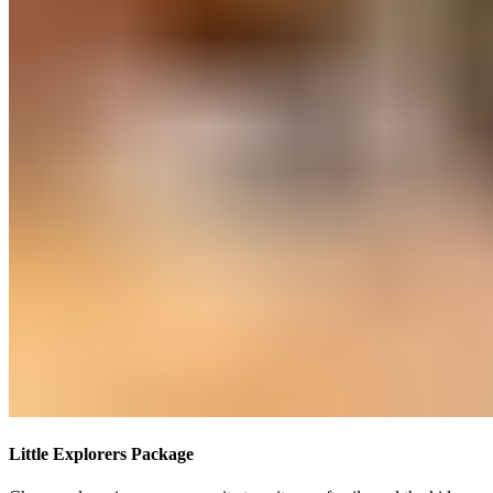
Little Explorers Package​​​​‌ ‍ ​‍​‍‌‍ ‌ ​‍‌‍‍‌‌‍‌ ‌‍‍‌‌‍ ‍​‍​‍​ ‍‍​‍​‍‌ ​ ‌‍​‌‌‍ ‍‌‍‍‌‌ ‌​‌ ‍‌​‍ ‍‌‍‍‌‌‍ ​‍​‍​‍ ​​‍​‍‌‍‍​‌ ​‍‌‍‌‌‌‍‌‍​‍​‍​ ‍‍​‍​‍‌‍‍​‌ ‌​‌ ‌​‌ ​​‌ ​ ​ ‍‍​‍ ​‍ ‌‍ ​​‍ ‌‌‍​‌‌‍ ‍‌‍‌​​‍ ‌‌ ​‍​‍ ‌‌‍‍​‌‍ ‌ ‌​‌‍‌‌‌‍ ​‌ ​ ​‍ ‌‌ ​ ‌ ‌​‌ ‌‌‌‍‌​‌‍‍‌‌‍ ​‍ ‍‌ ‌‍‌‍‌‌‌ ​‍‌‍​ ‌‍‌‌‌‍ ​​‍ ‍‌‍​‌‌ ​​‌ ​​​‍ ‌‍‍‌‌‍ ‍‌ ‌​‌‍‌‌‌‍ ‍‌ ‌​​‍ ‌‍‌‌‌‍‌​‌‍‍‌‌ ‌​​‍ ‌‍ ‌‌‍ ‌‍‌​‌‍‌‌​ ‌‌ ​​‌ ​‍‌‍‌‌‌ ​ ‌‍‌‌‌‍ ‍‌ ‌​‌‍​‌‌ ‌​‌‍‍‌‌‍ ‌‍ ‍​ ‍ ‌‍‍‌‌‍‌​​ ‌​ ‍‌​ ​‌​ ‌‍​ ‌‍​ ‍‌‌‍‌​‌‍​‌​ ​​​‍ ‌​ ‌‍‌‍​ ‌‍​ ‌‍​ ​‍ ‌​ ‌​​ ‍‌​ ‌​​ ‌‍​‍ ‌‌‍​‌​ ​‍​ ‌ ​ ‌​​‍ ‌‌‍​‌‌‍​ ‌‍​‍​ ‍‌‌‍​‍​ ​ ‌‍‌‌‌‍​ ​ ​ ‌‍‌​​ ‌ ‌‍​ ​ ‍ ‌ ‌​‌ ‍‌‌ ​​‌‍‌‌​ ‌‌‍‍​‌‍ ‌ ‌​‌‍‌‌‌‍ ​‌‌​ ‌‍‍‌‌ ‌​‌‍‌‌‌‌​​‌‍​‌‌‍‌ ‌‍‌‌​ ‍ ‌ ​​‌‍​‌‌ ‌​‌‍‍​​ ‌‌ ​​‌‍​‌‌‍‌ ‌‍‌‌‌​​‍‌ ‌‌‌‍‍‌‌‍ ​‌‍‌​‌‍‌‌‌ ​‍​‍‌‌​ ‌‌‌​​‍‌‌ ‌‍‍ ‌‍‌‌‌ ‍‌​‍‌‌​ ​ ‌​‌​​‍‌‌​ ​ ‌​‌​​‍‌‌​ ​‍​ ​‍​ ‍​​ ​ ​ ‍​​ ‌ ​ ‍​​ ​‌​ ‌‍‌‍​ ‌‍‌‌​ ‌​​ ​‍‌‍​‌​‍‌‌​ ​‍​ ​‍​‍‌‌​ ‌‌‌​‌​​‍ ‍‌‍​ ‌‍ ‌‍ ‍‌ ‌​‌‍‌‌‌‍ ‍‌ ‌​​‍‌‌​ ‌‌‌​​‍‌‌ ‌‍‍ ‌‍‌‌‌ ‍‌​‍‌‌​ ​ ‌​‌​​‍‌‌​ ​ ‌​‌​​‍‌‌​ ​‍​ ​‍‌‍‌‍​ ​‍‌‍‌‌​ ​​​ ​​​ ​​​ ‌​‌‍​‍​ ‍​​ ‍‌​ ‌‌​ ​ ​‍‌‌​ ​‍​ ​‍​‍‌‌​ ‌‌‌​‌​​‍ ‍‌ ‌​‌‍‍‌‌ ‌​‌‍ ​‌‍‌‌​ ‌‍​‍‌‍​‌‌ ​ ‌‍‌‌‌‌‌‌‌ ​‍‌‍ ​​ ‌‌‍‍​‌ ‌​‌ ‌​‌ ​​‌ ​ ​‍‌‌​ ​ ‌​​‌​‍‌‌​ ​‍‌​‌‍​‍‌‌​ ​‍‌​‌‍‌‍ ​​‍ ‌‌‍​‌‌‍ ‍‌‍‌​​‍ ‌‌ ​‍​‍ ‌‌‍‍​‌‍ ‌ ‌​‌‍‌‌‌‍ ​‌ ​ ​‍ ‌‌ ​ ‌ ‌​‌ ‌‌‌‍‌​‌‍‍‌‌‍ ​‍ ‍‌ ‌‍‌‍‌‌‌ ​‍‌‍​ ‌‍‌‌‌‍ ​​‍ ‍‌‍​‌‌ ​​‌ ​​​‍‌‍‌‍‍‌‌‍‌​​ ‌​ ‍‌​ ​‌​ ‌‍​ ‌‍​ ‍‌‌‍‌​‌‍​‌​ ​​​‍ ‌​ ‌‍‌‍​ ‌‍​ ‌‍​ ​‍ ‌​ ‌​​ ‍‌​ ‌​​ ‌‍​‍ ‌‌‍​‌​ ​‍​ ‌ ​ ‌​​‍ ‌‌‍​‌‌‍​ ‌‍​‍​ ‍‌‌‍​‍​ ​ ‌‍‌‌‌‍​ ​ ​ ‌‍‌​​ ‌ ‌‍​ ​‍‌‍‌ ‌​‌ ‍‌‌ ​​‌‍‌‌​ ‌‌‍‍​‌‍ ‌ ‌​‌‍‌‌‌‍ ​‌‌​ ‌‍‍‌‌ ‌​‌‍‌‌‌‌​​‌‍​‌‌‍‌ ‌‍‌‌​‍‌‍‌ ​​‌‍​‌‌ ‌​‌‍‍​​ ‌‌ ​​‌‍​‌‌‍‌ ‌‍‌‌‌​​‍‌ ‌‌‌‍‍‌‌‍ ​‌‍‌​‌‍‌‌‌ ​‍​‍‌‌​ ‌‌‌​​‍‌‌ ‌‍‍ ‌‍‌‌‌ ‍‌​‍‌‌​ ​ ‌​‌​​‍‌‌​ ​ ‌​‌​​‍‌‌​ ​‍​ ​‍​ ‍​​ ​ ​ ‍​​ ‌ ​ ‍​​ ​‌​ ‌‍‌‍​ ‌‍‌‌​ ‌​​ ​‍‌‍​‌​‍‌‌​ ​‍​ ​‍​‍‌‌​ ‌‌‌​‌​​‍ ‍‌‍​ ‌‍ ‌‍ ‍‌ ‌​‌‍‌‌‌‍ ‍‌ ‌​​‍‌‌​ ‌‌‌​​‍‌‌ ‌‍‍ ‌‍‌‌‌ ‍‌​‍‌‌​ ​ ‌​‌​​‍‌‌​ ​ ‌​‌​​‍‌‌​ ​‍​ ​‍‌‍‌‍​ ​‍‌‍‌‌​ ​​​ ​​​ ​​​ ‌​‌‍​‍​ ‍​​ ‍‌​ ‌‌​ ​ ​‍‌‌​ ​‍​ ​‍​‍‌‌​ ‌‌‌​‌​​‍ ‍‌ ‌​‌‍‍‌‌ ‌​‌‍ ​‌‍‌‌​‍‌‍‌ ​​‌‍‌‌‌ ​‍‌ ​ ‌ ​​‌‍‌‌‌‍​ ‌ ‌​‌‍‍‌‌ ‌‍‌‍‌‌​ ‌‌ ​​‌ ‌‌‌‍​‍‌‍ ​‌‍‍‌‌ ​ ‌‍‍​‌‍‌‌‌‍‌​​‍​‍‌ ‌