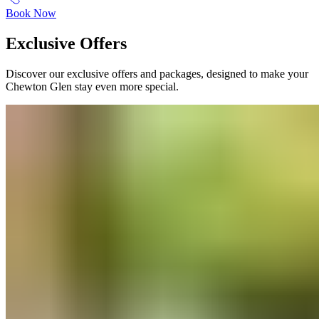
Book Now
Exclusive Offers​​​​‌ ‍ ​‍​‍‌‍ ‌ ​‍‌‍‍‌‌‍‌ ‌‍‍‌‌‍ ‍​‍​‍​ ‍‍​‍​‍‌ ​ ‌‍​‌‌‍ ‍‌‍‍‌‌ ‌​‌ ‍‌​‍ ‍‌‍‍‌‌‍ ​‍​‍​‍ ​​‍​‍‌‍‍​‌ ​‍‌‍‌‌‌‍‌‍​‍​‍​ ‍‍​‍​‍‌‍‍​‌ ‌​‌ ‌​‌ ​​‌ ​ ​ ‍‍​‍ ​‍ ‌‍ ​​‍ ‌‌‍​‌‌‍ ‍‌‍‌​​‍ ‌‌ ​‍​‍ ‌‌‍‍​‌‍ ‌ ‌​‌‍‌‌‌‍ ​‌ ​ ​‍ ‌‌ ​ ‌ ‌​‌ ‌‌‌‍‌​‌‍‍‌‌‍ ​‍ ‍‌ ‌‍‌‍‌‌‌ ​‍‌‍​ ‌‍‌‌‌‍ ​​‍ ‍‌‍​‌‌ ​​‌ ​​​‍ ‌‍‍‌‌‍ ‍‌ ‌​‌‍‌‌‌‍ ‍‌ ‌​​‍ ‌‍‌‌‌‍‌​‌‍‍‌‌ ‌​​‍ ‌‍ ‌‌‍ ‌‍‌​‌‍‌‌​ ‌‌ ​​‌ ​‍‌‍‌‌‌ ​ ‌‍‌‌‌‍ ‍‌ ‌​‌‍​‌‌ ‌​‌‍‍‌‌‍ ‌‍ ‍​ ‍ ‌‍‍‌‌‍‌​​ ‌​ ‍‌​ ​‌​ ‌‍​ ‌‍​ ‍‌‌‍‌​‌‍​‌​ ​​​‍ ‌​ ‌‍‌‍​ ‌‍​ ‌‍​ ​‍ ‌​ ‌​​ ‍‌​ ‌​​ ‌‍​‍ ‌‌‍​‌​ ​‍​ ‌ ​ ‌​​‍ ‌‌‍​‌‌‍​ ‌‍​‍​ ‍‌‌‍​‍​ ​ ‌‍‌‌‌‍​ ​ ​ ‌‍‌​​ ‌ ‌‍​ ​ ‍ ‌ ‌​‌ ‍‌‌ ​​‌‍‌‌​ ‌‌‍‍​‌‍ ‌ ‌​‌‍‌‌‌‍ ​‌‌​ ‌‍‍‌‌ ‌​‌‍‌‌‌‌​​‌‍​‌‌‍‌ ‌‍‌‌​ ‍ ‌ ​​‌‍​‌‌ ‌​‌‍‍​​ ‌‌ ​​‌‍​‌‌‍‌ ‌‍‌‌‌​​‍‌ ‌‌‌‍‍‌‌‍ ​‌‍‌​‌‍‌‌‌ ​‍​‍‌‌​ ‌‌‌​​‍‌‌ ‌‍‍ ‌‍‌‌‌ ‍‌​‍‌‌​ ​ ‌​‌​​‍‌‌​ ​ ‌​‌​​‍‌‌​ ​‍​ ​‍‌‍‌‌‌‍​‍​ ‍‌​ ‌‌‌‍‌‌​ ‌ ​ ​​‌‍‌​​ ‌ ‌‍‌‌​ ​​​ ​‌​‍‌‌​ ​‍​ ​‍​‍‌‌​ ‌‌‌​‌​​‍ ‍‌‍‍​‌‍‌‌‌‍​‌‌‍‌​‌‍‍‌‌‍ ‍‌‍‌ ​ ‌‍​‍‌‍​‌‌ ​ ‌‍‌‌‌‌‌‌‌ ​‍‌‍ ​​ ‌‌‍‍​‌ ‌​‌ ‌​‌ ​​‌ ​ ​‍‌‌​ ​ ‌​​‌​‍‌‌​ ​‍‌​‌‍​‍‌‌​ ​‍‌​‌‍‌‍ ​​‍ ‌‌‍​‌‌‍ ‍‌‍‌​​‍ ‌‌ ​‍​‍ ‌‌‍‍​‌‍ ‌ ‌​‌‍‌‌‌‍ ​‌ ​ ​‍ ‌‌ ​ ‌ ‌​‌ ‌‌‌‍‌​‌‍‍‌‌‍ ​‍ ‍‌ ‌‍‌‍‌‌‌ ​‍‌‍​ ‌‍‌‌‌‍ ​​‍ ‍‌‍​‌‌ ​​‌ ​​​‍‌‍‌‍‍‌‌‍‌​​ ‌​ ‍‌​ ​‌​ ‌‍​ ‌‍​ ‍‌‌‍‌​‌‍​‌​ ​​​‍ ‌​ ‌‍‌‍​ ‌‍​ ‌‍​ ​‍ ‌​ ‌​​ ‍‌​ ‌​​ ‌‍​‍ ‌‌‍​‌​ ​‍​ ‌ ​ ‌​​‍ ‌‌‍​‌‌‍​ ‌‍​‍​ ‍‌‌‍​‍​ ​ ‌‍‌‌‌‍​ ​ ​ ‌‍‌​​ ‌ ‌‍​ ​‍‌‍‌ ‌​‌ ‍‌‌ ​​‌‍‌‌​ ‌‌‍‍​‌‍ ‌ ‌​‌‍‌‌‌‍ ​‌‌​ ‌‍‍‌‌ ‌​‌‍‌‌‌‌​​‌‍​‌‌‍‌ ‌‍‌‌​‍‌‍‌ ​​‌‍​‌‌ ‌​‌‍‍​​ ‌‌ ​​‌‍​‌‌‍‌ ‌‍‌‌‌​​‍‌ ‌‌‌‍‍‌‌‍ ​‌‍‌​‌‍‌‌‌ ​‍​‍‌‌​ ‌‌‌​​‍‌‌ ‌‍‍ ‌‍‌‌‌ ‍‌​‍‌‌​ ​ ‌​‌​​‍‌‌​ ​ ‌​‌​​‍‌‌​ ​‍​ ​‍‌‍‌‌‌‍​‍​ ‍‌​ ‌‌‌‍‌‌​ ‌ ​ ​​‌‍‌​​ ‌ ‌‍‌‌​ ​​​ ​‌​‍‌‌​ ​‍​ ​‍​‍‌‌​ ‌‌‌​‌​​‍ ‍‌‍‍​‌‍‌‌‌‍​‌‌‍‌​‌‍‍‌‌‍ ‍‌‍‌ ​‍‌‍‌ ​​‌‍‌‌‌ ​‍‌ ​ ‌ ​​‌‍‌‌‌‍​ ‌ ‌​‌‍‍‌‌ ‌‍‌‍‌‌​ ‌‌ ​​‌ ‌‌‌‍​‍‌‍ ​‌‍‍‌‌ ​ ‌‍‍​‌‍‌‌‌‍‌​​‍​‍‌ ‌
Discover our exclusive offers and packages, designed to make your
Chewton Glen stay even more special.​​​​‌ ‍ ​‍​‍‌‍ ‌ ​‍‌‍‍‌‌‍‌ ‌‍‍‌‌‍ ‍​‍​‍​ ‍‍​‍​‍‌ ​ ‌‍​‌‌‍ ‍‌‍‍‌‌ ‌​‌ ‍‌​‍ ‍‌‍‍‌‌‍ ​‍​‍​‍ ​​‍​‍‌‍‍​‌ ​‍‌‍‌‌‌‍‌‍​‍​‍​ ‍‍​‍​‍‌‍‍​‌ ‌​‌ ‌​‌ ​​‌ ​ ​ ‍‍​‍ ​‍ ‌‍ ​​‍ ‌‌‍​‌‌‍ ‍‌‍‌​​‍ ‌‌ ​‍​‍ ‌‌‍‍​‌‍ ‌ ‌​‌‍‌‌‌‍ ​‌ ​ ​‍ ‌‌ ​ ‌ ‌​‌ ‌‌‌‍‌​‌‍‍‌‌‍ ​‍ ‍‌ ‌‍‌‍‌‌‌ ​‍‌‍​ ‌‍‌‌‌‍ ​​‍ ‍‌‍​‌‌ ​​‌ ​​​‍ ‌‍‍‌‌‍ ‍‌ ‌​‌‍‌‌‌‍ ‍‌ ‌​​‍ ‌‍‌‌‌‍‌​‌‍‍‌‌ ‌​​‍ ‌‍ ‌‌‍ ‌‍‌​‌‍‌‌​ ‌‌ ​​‌ ​‍‌‍‌‌‌ ​ ‌‍‌‌‌‍ ‍‌ ‌​‌‍​‌‌ ‌​‌‍‍‌‌‍ ‌‍ ‍​ ‍ ‌‍‍‌‌‍‌​​ ‌​ ‍‌​ ​‌​ ‌‍​ ‌‍​ ‍‌‌‍‌​‌‍​‌​ ​​​‍ ‌​ ‌‍‌‍​ ‌‍​ ‌‍​ ​‍ ‌​ ‌​​ ‍‌​ ‌​​ ‌‍​‍ ‌‌‍​‌​ ​‍​ ‌ ​ ‌​​‍ ‌‌‍​‌‌‍​ ‌‍​‍​ ‍‌‌‍​‍​ ​ ‌‍‌‌‌‍​ ​ ​ ‌‍‌​​ ‌ ‌‍​ ​ ‍ ‌ ‌​‌ ‍‌‌ ​​‌‍‌‌​ ‌‌‍‍​‌‍ ‌ ‌​‌‍‌‌‌‍ ​‌‌​ ‌‍‍‌‌ ‌​‌‍‌‌‌‌​​‌‍​‌‌‍‌ ‌‍‌‌​ ‍ ‌ ​​‌‍​‌‌ ‌​‌‍‍​​ ‌‌ ​​‌‍​‌‌‍‌ ‌‍‌‌‌​​‍‌ ‌‌‌‍‍‌‌‍ ​‌‍‌​‌‍‌‌‌ ​‍​‍‌‌​ ‌‌‌​​‍‌‌ ‌‍‍ ‌‍‌‌‌ ‍‌​‍‌‌​ ​ ‌​‌​​‍‌‌​ ​ ‌​‌​​‍‌‌​ ​‍​ ​‍‌‍‌‌‌‍​‍​ ‍‌​ ‌‌‌‍‌‌​ ‌ ​ ​​‌‍‌​​ ‌ ‌‍‌‌​ ​​​ ​‌​‍‌‌​ ​‍​ ​‍​‍‌‌​ ‌‌‌​‌​​‍ ‍‌‍​‍‌‍ ‌‍‌​‌ ‍‌​ ‌‍​‍‌‍​‌‌ ​ ‌‍‌‌‌‌‌‌‌ ​‍‌‍ ​​ ‌‌‍‍​‌ ‌​‌ ‌​‌ ​​‌ ​ ​‍‌‌​ ​ ‌​​‌​‍‌‌​ ​‍‌​‌‍​‍‌‌​ ​‍‌​‌‍‌‍ ​​‍ ‌‌‍​‌‌‍ ‍‌‍‌​​‍ ‌‌ ​‍​‍ ‌‌‍‍​‌‍ ‌ ‌​‌‍‌‌‌‍ ​‌ ​ ​‍ ‌‌ ​ ‌ ‌​‌ ‌‌‌‍‌​‌‍‍‌‌‍ ​‍ ‍‌ ‌‍‌‍‌‌‌ ​‍‌‍​ ‌‍‌‌‌‍ ​​‍ ‍‌‍​‌‌ ​​‌ ​​​‍‌‍‌‍‍‌‌‍‌​​ ‌​ ‍‌​ ​‌​ ‌‍​ ‌‍​ ‍‌‌‍‌​‌‍​‌​ ​​​‍ ‌​ ‌‍‌‍​ ‌‍​ ‌‍​ ​‍ ‌​ ‌​​ ‍‌​ ‌​​ ‌‍​‍ ‌‌‍​‌​ ​‍​ ‌ ​ ‌​​‍ ‌‌‍​‌‌‍​ ‌‍​‍​ ‍‌‌‍​‍​ ​ ‌‍‌‌‌‍​ ​ ​ ‌‍‌​​ ‌ ‌‍​ ​‍‌‍‌ ‌​‌ ‍‌‌ ​​‌‍‌‌​ ‌‌‍‍​‌‍ ‌ ‌​‌‍‌‌‌‍ ​‌‌​ ‌‍‍‌‌ ‌​‌‍‌‌‌‌​​‌‍​‌‌‍‌ ‌‍‌‌​‍‌‍‌ ​​‌‍​‌‌ ‌​‌‍‍​​ ‌‌ ​​‌‍​‌‌‍‌ ‌‍‌‌‌​​‍‌ ‌‌‌‍‍‌‌‍ ​‌‍‌​‌‍‌‌‌ ​‍​‍‌‌​ ‌‌‌​​‍‌‌ ‌‍‍ ‌‍‌‌‌ ‍‌​‍‌‌​ ​ ‌​‌​​‍‌‌​ ​ ‌​‌​​‍‌‌​ ​‍​ ​‍‌‍‌‌‌‍​‍​ ‍‌​ ‌‌‌‍‌‌​ ‌ ​ ​​‌‍‌​​ ‌ ‌‍‌‌​ ​​​ ​‌​‍‌‌​ ​‍​ ​‍​‍‌‌​ ‌‌‌​‌​​‍ ‍‌‍​‍‌‍ ‌‍‌​‌ ‍‌​‍‌‍‌ ​​‌‍‌‌‌ ​‍‌ ​ ‌ ​​‌‍‌‌‌‍​ ‌ ‌​‌‍‍‌‌ ‌‍‌‍‌‌​ ‌‌ ​​‌ ‌‌‌‍​‍‌‍ ​‌‍‍‌‌ ​ ‌‍‍​‌‍‌‌‌‍‌​​‍​‍‌ ‌