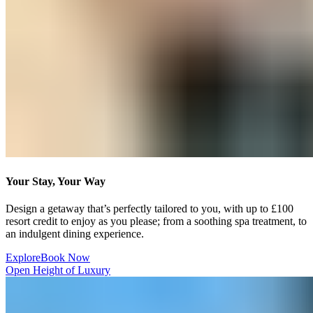
Your Stay, Your Way​​​​‌ ‍ ​‍​‍‌‍ ‌ ​‍‌‍‍‌‌‍‌ ‌‍‍‌‌‍ ‍​‍​‍​ ‍‍​‍​‍‌ ​ ‌‍​‌‌‍ ‍‌‍‍‌‌ ‌​‌ ‍‌​‍ ‍‌‍‍‌‌‍ ​‍​‍​‍ ​​‍​‍‌‍‍​‌ ​‍‌‍‌‌‌‍‌‍​‍​‍​ ‍‍​‍​‍‌‍‍​‌ ‌​‌ ‌​‌ ​​‌ ​ ​ ‍‍​‍ ​‍ ‌‍ ​​‍ ‌‌‍​‌‌‍ ‍‌‍‌​​‍ ‌‌ ​‍​‍ ‌‌‍‍​‌‍ ‌ ‌​‌‍‌‌‌‍ ​‌ ​ ​‍ ‌‌ ​ ‌ ‌​‌ ‌‌‌‍‌​‌‍‍‌‌‍ ​‍ ‍‌ ‌‍‌‍‌‌‌ ​‍‌‍​ ‌‍‌‌‌‍ ​​‍ ‍‌‍​‌‌ ​​‌ ​​​‍ ‌‍‍‌‌‍ ‍‌ ‌​‌‍‌‌‌‍ ‍‌ ‌​​‍ ‌‍‌‌‌‍‌​‌‍‍‌‌ ‌​​‍ ‌‍ ‌‌‍ ‌‍‌​‌‍‌‌​ ‌‌ ​​‌ ​‍‌‍‌‌‌ ​ ‌‍‌‌‌‍ ‍‌ ‌​‌‍​‌‌ ‌​‌‍‍‌‌‍ ‌‍ ‍​ ‍ ‌‍‍‌‌‍‌​​ ‌​ ‍‌​ ​‌​ ‌‍​ ‌‍​ ‍‌‌‍‌​‌‍​‌​ ​​​‍ ‌​ ‌‍‌‍​ ‌‍​ ‌‍​ ​‍ ‌​ ‌​​ ‍‌​ ‌​​ ‌‍​‍ ‌‌‍​‌​ ​‍​ ‌ ​ ‌​​‍ ‌‌‍​‌‌‍​ ‌‍​‍​ ‍‌‌‍​‍​ ​ ‌‍‌‌‌‍​ ​ ​ ‌‍‌​​ ‌ ‌‍​ ​ ‍ ‌ ‌​‌ ‍‌‌ ​​‌‍‌‌​ ‌‌‍‍​‌‍ ‌ ‌​‌‍‌‌‌‍ ​‌‌​ ‌‍‍‌‌ ‌​‌‍‌‌‌‌​​‌‍​‌‌‍‌ ‌‍‌‌​ ‍ ‌ ​​‌‍​‌‌ ‌​‌‍‍​​ ‌‌ ​​‌‍​‌‌‍‌ ‌‍‌‌‌​​‍‌ ‌‌‌‍‍‌‌‍ ​‌‍‌​‌‍‌‌‌ ​‍​‍‌‌​ ‌‌‌​​‍‌‌ ‌‍‍ ‌‍‌‌‌ ‍‌​‍‌‌​ ​ ‌​‌​​‍‌‌​ ​ ‌​‌​​‍‌‌​ ​‍​ ​‍​ ‍​​ ​ ​ ‍​​ ‌ ​ ‍​​ ​‌​ ‌‍‌‍​ ‌‍‌‌​ ‌​​ ​‍‌‍​‌​‍‌‌​ ​‍​ ​‍​‍‌‌​ ‌‌‌​‌​​‍ ‍‌‍​ ‌‍ ‌‍ ‍‌ ‌​‌‍‌‌‌‍ ‍‌ ‌​​‍‌‌​ ‌‌‌​​‍‌‌ ‌‍‍ ‌‍‌‌‌ ‍‌​‍‌‌​ ​ ‌​‌​​‍‌‌​ ​ ‌​‌​​‍‌‌​ ​‍​ ​‍‌‍​‌​ ‌​​ ‌‍‌‍‌‍​ ​‍‌‍‌​​ ​ ‌‍‌​​ ​‍​ ​‌​ ​​‌‍‌‍​‍‌‌​ ​‍​ ​‍​‍‌‌​ ‌‌‌​‌​​‍ ‍‌ ‌​‌‍‍‌‌ ‌​‌‍ ​‌‍‌‌​ ‌‍​‍‌‍​‌‌ ​ ‌‍‌‌‌‌‌‌‌ ​‍‌‍ ​​ ‌‌‍‍​‌ ‌​‌ ‌​‌ ​​‌ ​ ​‍‌‌​ ​ ‌​​‌​‍‌‌​ ​‍‌​‌‍​‍‌‌​ ​‍‌​‌‍‌‍ ​​‍ ‌‌‍​‌‌‍ ‍‌‍‌​​‍ ‌‌ ​‍​‍ ‌‌‍‍​‌‍ ‌ ‌​‌‍‌‌‌‍ ​‌ ​ ​‍ ‌‌ ​ ‌ ‌​‌ ‌‌‌‍‌​‌‍‍‌‌‍ ​‍ ‍‌ ‌‍‌‍‌‌‌ ​‍‌‍​ ‌‍‌‌‌‍ ​​‍ ‍‌‍​‌‌ ​​‌ ​​​‍‌‍‌‍‍‌‌‍‌​​ ‌​ ‍‌​ ​‌​ ‌‍​ ‌‍​ ‍‌‌‍‌​‌‍​‌​ ​​​‍ ‌​ ‌‍‌‍​ ‌‍​ ‌‍​ ​‍ ‌​ ‌​​ ‍‌​ ‌​​ ‌‍​‍ ‌‌‍​‌​ ​‍​ ‌ ​ ‌​​‍ ‌‌‍​‌‌‍​ ‌‍​‍​ ‍‌‌‍​‍​ ​ ‌‍‌‌‌‍​ ​ ​ ‌‍‌​​ ‌ ‌‍​ ​‍‌‍‌ ‌​‌ ‍‌‌ ​​‌‍‌‌​ ‌‌‍‍​‌‍ ‌ ‌​‌‍‌‌‌‍ ​‌‌​ ‌‍‍‌‌ ‌​‌‍‌‌‌‌​​‌‍​‌‌‍‌ ‌‍‌‌​‍‌‍‌ ​​‌‍​‌‌ ‌​‌‍‍​​ ‌‌ ​​‌‍​‌‌‍‌ ‌‍‌‌‌​​‍‌ ‌‌‌‍‍‌‌‍ ​‌‍‌​‌‍‌‌‌ ​‍​‍‌‌​ ‌‌‌​​‍‌‌ ‌‍‍ ‌‍‌‌‌ ‍‌​‍‌‌​ ​ ‌​‌​​‍‌‌​ ​ ‌​‌​​‍‌‌​ ​‍​ ​‍​ ‍​​ ​ ​ ‍​​ ‌ ​ ‍​​ ​‌​ ‌‍‌‍​ ‌‍‌‌​ ‌​​ ​‍‌‍​‌​‍‌‌​ ​‍​ ​‍​‍‌‌​ ‌‌‌​‌​​‍ ‍‌‍​ ‌‍ ‌‍ ‍‌ ‌​‌‍‌‌‌‍ ‍‌ ‌​​‍‌‌​ ‌‌‌​​‍‌‌ ‌‍‍ ‌‍‌‌‌ ‍‌​‍‌‌​ ​ ‌​‌​​‍‌‌​ ​ ‌​‌​​‍‌‌​ ​‍​ ​‍‌‍​‌​ ‌​​ ‌‍‌‍‌‍​ ​‍‌‍‌​​ ​ ‌‍‌​​ ​‍​ ​‌​ ​​‌‍‌‍​‍‌‌​ ​‍​ ​‍​‍‌‌​ ‌‌‌​‌​​‍ ‍‌ ‌​‌‍‍‌‌ ‌​‌‍ ​‌‍‌‌​‍‌‍‌ ​​‌‍‌‌‌ ​‍‌ ​ ‌ ​​‌‍‌‌‌‍​ ‌ ‌​‌‍‍‌‌ ‌‍‌‍‌‌​ ‌‌ ​​‌ ‌‌‌‍​‍‌‍ ​‌‍‍‌‌ ​ ‌‍‍​‌‍‌‌‌‍‌​​‍​‍‌ ‌
Design a getaway that’s perfectly tailored to you, with up to £100
resort credit to enjoy as you please; from a soothing spa treatment, to
an indulgent dining experience.​​​​‌ ‍ ​‍​‍‌‍ ‌ ​‍‌‍‍‌‌‍‌ ‌‍‍‌‌‍ ‍​‍​‍​ ‍‍​‍​‍‌ ​ ‌‍​‌‌‍ ‍‌‍‍‌‌ ‌​‌ ‍‌​‍ ‍‌‍‍‌‌‍ ​‍​‍​‍ ​​‍​‍‌‍‍​‌ ​‍‌‍‌‌‌‍‌‍​‍​‍​ ‍‍​‍​‍‌‍‍​‌ ‌​‌ ‌​‌ ​​‌ ​ ​ ‍‍​‍ ​‍ ‌‍ ​​‍ ‌‌‍​‌‌‍ ‍‌‍‌​​‍ ‌‌ ​‍​‍ ‌‌‍‍​‌‍ ‌ ‌​‌‍‌‌‌‍ ​‌ ​ ​‍ ‌‌ ​ ‌ ‌​‌ ‌‌‌‍‌​‌‍‍‌‌‍ ​‍ ‍‌ ‌‍‌‍‌‌‌ ​‍‌‍​ ‌‍‌‌‌‍ ​​‍ ‍‌‍​‌‌ ​​‌ ​​​‍ ‌‍‍‌‌‍ ‍‌ ‌​‌‍‌‌‌‍ ‍‌ ‌​​‍ ‌‍‌‌‌‍‌​‌‍‍‌‌ ‌​​‍ ‌‍ ‌‌‍ ‌‍‌​‌‍‌‌​ ‌‌ ​​‌ ​‍‌‍‌‌‌ ​ ‌‍‌‌‌‍ ‍‌ ‌​‌‍​‌‌ ‌​‌‍‍‌‌‍ ‌‍ ‍​ ‍ ‌‍‍‌‌‍‌​​ ‌​ ‍‌​ ​‌​ ‌‍​ ‌‍​ ‍‌‌‍‌​‌‍​‌​ ​​​‍ ‌​ ‌‍‌‍​ ‌‍​ ‌‍​ ​‍ ‌​ ‌​​ ‍‌​ ‌​​ ‌‍​‍ ‌‌‍​‌​ ​‍​ ‌ ​ ‌​​‍ ‌‌‍​‌‌‍​ ‌‍​‍​ ‍‌‌‍​‍​ ​ ‌‍‌‌‌‍​ ​ ​ ‌‍‌​​ ‌ ‌‍​ ​ ‍ ‌ ‌​‌ ‍‌‌ ​​‌‍‌‌​ ‌‌‍‍​‌‍ ‌ ‌​‌‍‌‌‌‍ ​‌‌​ ‌‍‍‌‌ ‌​‌‍‌‌‌‌​​‌‍​‌‌‍‌ ‌‍‌‌​ ‍ ‌ ​​‌‍​‌‌ ‌​‌‍‍​​ ‌‌ ​​‌‍​‌‌‍‌ ‌‍‌‌‌​​‍‌ ‌‌‌‍‍‌‌‍ ​‌‍‌​‌‍‌‌‌ ​‍​‍‌‌​ ‌‌‌​​‍‌‌ ‌‍‍ ‌‍‌‌‌ ‍‌​‍‌‌​ ​ ‌​‌​​‍‌‌​ ​ ‌​‌​​‍‌‌​ ​‍​ ​‍​ ‍​​ ​ ​ ‍​​ ‌ ​ ‍​​ ​‌​ ‌‍‌‍​ ‌‍‌‌​ ‌​​ ​‍‌‍​‌​‍‌‌​ ​‍​ ​‍​‍‌‌​ ‌‌‌​‌​​‍ ‍‌‍​ ‌‍ ‌‍ ‍‌ ‌​‌‍‌‌‌‍ ‍‌ ‌​​‍‌‌​ ‌‌‌​​‍‌‌ ‌‍‍ ‌‍‌‌‌ ‍‌​‍‌‌​ ​ ‌​‌​​‍‌‌​ ​ ‌​‌​​‍‌‌​ ​‍​ ​‍‌‍​‌​ ‌​​ ‌‍‌‍‌‍​ ​‍‌‍‌​​ ​ ‌‍‌​​ ​‍​ ​‌​ ​​‌‍‌‍​‍‌‌​ ​‍​ ​‍​‍‌‌​ ‌‌‌​‌​​‍ ‍‌‍‌‌‌ ‍​‌‍​ ‌‍‌‌‌ ​‍‌ ​​‌ ‌​​ ‌‍​‍‌‍​‌‌ ​ ‌‍‌‌‌‌‌‌‌ ​‍‌‍ ​​ ‌‌‍‍​‌ ‌​‌ ‌​‌ ​​‌ ​ ​‍‌‌​ ​ ‌​​‌​‍‌‌​ ​‍‌​‌‍​‍‌‌​ ​‍‌​‌‍‌‍ ​​‍ ‌‌‍​‌‌‍ ‍‌‍‌​​‍ ‌‌ ​‍​‍ ‌‌‍‍​‌‍ ‌ ‌​‌‍‌‌‌‍ ​‌ ​ ​‍ ‌‌ ​ ‌ ‌​‌ ‌‌‌‍‌​‌‍‍‌‌‍ ​‍ ‍‌ ‌‍‌‍‌‌‌ ​‍‌‍​ ‌‍‌‌‌‍ ​​‍ ‍‌‍​‌‌ ​​‌ ​​​‍‌‍‌‍‍‌‌‍‌​​ ‌​ ‍‌​ ​‌​ ‌‍​ ‌‍​ ‍‌‌‍‌​‌‍​‌​ ​​​‍ ‌​ ‌‍‌‍​ ‌‍​ ‌‍​ ​‍ ‌​ ‌​​ ‍‌​ ‌​​ ‌‍​‍ ‌‌‍​‌​ ​‍​ ‌ ​ ‌​​‍ ‌‌‍​‌‌‍​ ‌‍​‍​ ‍‌‌‍​‍​ ​ ‌‍‌‌‌‍​ ​ ​ ‌‍‌​​ ‌ ‌‍​ ​‍‌‍‌ ‌​‌ ‍‌‌ ​​‌‍‌‌​ ‌‌‍‍​‌‍ ‌ ‌​‌‍‌‌‌‍ ​‌‌​ ‌‍‍‌‌ ‌​‌‍‌‌‌‌​​‌‍​‌‌‍‌ ‌‍‌‌​‍‌‍‌ ​​‌‍​‌‌ ‌​‌‍‍​​ ‌‌ ​​‌‍​‌‌‍‌ ‌‍‌‌‌​​‍‌ ‌‌‌‍‍‌‌‍ ​‌‍‌​‌‍‌‌‌ ​‍​‍‌‌​ ‌‌‌​​‍‌‌ ‌‍‍ ‌‍‌‌‌ ‍‌​‍‌‌​ ​ ‌​‌​​‍‌‌​ ​ ‌​‌​​‍‌‌​ ​‍​ ​‍​ ‍​​ ​ ​ ‍​​ ‌ ​ ‍​​ ​‌​ ‌‍‌‍​ ‌‍‌‌​ ‌​​ ​‍‌‍​‌​‍‌‌​ ​‍​ ​‍​‍‌‌​ ‌‌‌​‌​​‍ ‍‌‍​ ‌‍ ‌‍ ‍‌ ‌​‌‍‌‌‌‍ ‍‌ ‌​​‍‌‌​ ‌‌‌​​‍‌‌ ‌‍‍ ‌‍‌‌‌ ‍‌​‍‌‌​ ​ ‌​‌​​‍‌‌​ ​ ‌​‌​​‍‌‌​ ​‍​ ​‍‌‍​‌​ ‌​​ ‌‍‌‍‌‍​ ​‍‌‍‌​​ ​ ‌‍‌​​ ​‍​ ​‌​ ​​‌‍‌‍​‍‌‌​ ​‍​ ​‍​‍‌‌​ ‌‌‌​‌​​‍ ‍‌‍‌‌‌ ‍​‌‍​ ‌‍‌‌‌ ​‍‌ ​​‌ ‌​​‍‌‍‌ ​​‌‍‌‌‌ ​‍‌ ​ ‌ ​​‌‍‌‌‌‍​ ‌ ‌​‌‍‍‌‌ ‌‍‌‍‌‌​ ‌‌ ​​‌ ‌‌‌‍​‍‌‍ ​‌‍‍‌‌ ​ ‌‍‍​‌‍‌‌‌‍‌​​‍​‍‌ ‌
Explore​​​​‌ ‍ ​‍​‍‌‍ ‌ ​‍‌‍‍‌‌‍‌ ‌‍‍‌‌‍ ‍​‍​‍​ ‍‍​‍​‍‌ ​ ‌‍​‌‌‍ ‍‌‍‍‌‌ ‌​‌ ‍‌​‍ ‍‌‍‍‌‌‍ ​‍​‍​‍ ​​‍​‍‌‍‍​‌ ​‍‌‍‌‌‌‍‌‍​‍​‍​ ‍‍​‍​‍‌‍‍​‌ ‌​‌ ‌​‌ ​​‌ ​ ​ ‍‍​‍ ​‍ ‌‍ ​​‍ ‌‌‍​‌‌‍ ‍‌‍‌​​‍ ‌‌ ​‍​‍ ‌‌‍‍​‌‍ ‌ ‌​‌‍‌‌‌‍ ​‌ ​ ​‍ ‌‌ ​ ‌ ‌​‌ ‌‌‌‍‌​‌‍‍‌‌‍ ​‍ ‍‌ ‌‍‌‍‌‌‌ ​‍‌‍​ ‌‍‌‌‌‍ ​​‍ ‍‌‍​‌‌ ​​‌ ​​​‍ ‌‍‍‌‌‍ ‍‌ ‌​‌‍‌‌‌‍ ‍‌ ‌​​‍ ‌‍‌‌‌‍‌​‌‍‍‌‌ ‌​​‍ ‌‍ ‌‌‍ ‌‍‌​‌‍‌‌​ ‌‌ ​​‌ ​‍‌‍‌‌‌ ​ ‌‍‌‌‌‍ ‍‌ ‌​‌‍​‌‌ ‌​‌‍‍‌‌‍ ‌‍ ‍​ ‍ ‌‍‍‌‌‍‌​​ ‌​ ‍‌​ ​‌​ ‌‍​ ‌‍​ ‍‌‌‍‌​‌‍​‌​ ​​​‍ ‌​ ‌‍‌‍​ ‌‍​ ‌‍​ ​‍ ‌​ ‌​​ ‍‌​ ‌​​ ‌‍​‍ ‌‌‍​‌​ ​‍​ ‌ ​ ‌​​‍ ‌‌‍​‌‌‍​ ‌‍​‍​ ‍‌‌‍​‍​ ​ ‌‍‌‌‌‍​ ​ ​ ‌‍‌​​ ‌ ‌‍​ ​ ‍ ‌ ‌​‌ ‍‌‌ ​​‌‍‌‌​ ‌‌‍‍​‌‍ ‌ ‌​‌‍‌‌‌‍ ​‌‌​ ‌‍‍‌‌ ‌​‌‍‌‌‌‌​​‌‍​‌‌‍‌ ‌‍‌‌​ ‍ ‌ ​​‌‍​‌‌ ‌​‌‍‍​​ ‌‌ ​​‌‍​‌‌‍‌ ‌‍‌‌‌​​‍‌ ‌‌‌‍‍‌‌‍ ​‌‍‌​‌‍‌‌‌ ​‍​‍‌‌​ ‌‌‌​​‍‌‌ ‌‍‍ ‌‍‌‌‌ ‍‌​‍‌‌​ ​ ‌​‌​​‍‌‌​ ​ ‌​‌​​‍‌‌​ ​‍​ ​‍​ ‍​​ ​ ​ ‍​​ ‌ ​ ‍​​ ​‌​ ‌‍‌‍​ ‌‍‌‌​ ‌​​ ​‍‌‍​‌​‍‌‌​ ​‍​ ​‍​‍‌‌​ ‌‌‌​‌​​‍ ‍‌‍​ ‌‍ ‌‍ ‍‌ ‌​‌‍‌‌‌‍ ‍‌ ‌​​‍‌‌​ ‌‌‌​​‍‌‌ ‌‍‍ ‌‍‌‌‌ ‍‌​‍‌‌​ ​ ‌​‌​​‍‌‌​ ​ ‌​‌​​‍‌‌​ ​‍​ ​‍‌‍​‌​ ‌​​ ‌‍‌‍‌‍​ ​‍‌‍‌​​ ​ ‌‍‌​​ ​‍​ ​‌​ ​​‌‍‌‍​‍‌‌​ ​‍​ ​‍​‍‌‌​ ‌‌‌​‌​​‍ ‍‌ ​​‌ ​‍‌‍‍‌‌‍ ‌‌‍​‌‌ ​‍‌ ‍‌‌​​ ‌ ‌​‌‍​‌​‍ ‍‌‍ ​‌‍​‌‌‍​‍‌‍‌‌‌‍ ​​ ‌‍​‍‌‍​‌‌ ​ ‌‍‌‌‌‌‌‌‌ ​‍‌‍ ​​ ‌‌‍‍​‌ ‌​‌ ‌​‌ ​​‌ ​ ​‍‌‌​ ​ ‌​​‌​‍‌‌​ ​‍‌​‌‍​‍‌‌​ ​‍‌​‌‍‌‍ ​​‍ ‌‌‍​‌‌‍ ‍‌‍‌​​‍ ‌‌ ​‍​‍ ‌‌‍‍​‌‍ ‌ ‌​‌‍‌‌‌‍ ​‌ ​ ​‍ ‌‌ ​ ‌ ‌​‌ ‌‌‌‍‌​‌‍‍‌‌‍ ​‍ ‍‌ ‌‍‌‍‌‌‌ ​‍‌‍​ ‌‍‌‌‌‍ ​​‍ ‍‌‍​‌‌ ​​‌ ​​​‍‌‍‌‍‍‌‌‍‌​​ ‌​ ‍‌​ ​‌​ ‌‍​ ‌‍​ ‍‌‌‍‌​‌‍​‌​ ​​​‍ ‌​ ‌‍‌‍​ ‌‍​ ‌‍​ ​‍ ‌​ ‌​​ ‍‌​ ‌​​ ‌‍​‍ ‌‌‍​‌​ ​‍​ ‌ ​ ‌​​‍ ‌‌‍​‌‌‍​ ‌‍​‍​ ‍‌‌‍​‍​ ​ ‌‍‌‌‌‍​ ​ ​ ‌‍‌​​ ‌ ‌‍​ ​‍‌‍‌ ‌​‌ ‍‌‌ ​​‌‍‌‌​ ‌‌‍‍​‌‍ ‌ ‌​‌‍‌‌‌‍ ​‌‌​ ‌‍‍‌‌ ‌​‌‍‌‌‌‌​​‌‍​‌‌‍‌ ‌‍‌‌​‍‌‍‌ ​​‌‍​‌‌ ‌​‌‍‍​​ ‌‌ ​​‌‍​‌‌‍‌ ‌‍‌‌‌​​‍‌ ‌‌‌‍‍‌‌‍ ​‌‍‌​‌‍‌‌‌ ​‍​‍‌‌​ ‌‌‌​​‍‌‌ ‌‍‍ ‌‍‌‌‌ ‍‌​‍‌‌​ ​ ‌​‌​​‍‌‌​ ​ ‌​‌​​‍‌‌​ ​‍​ ​‍​ ‍​​ ​ ​ ‍​​ ‌ ​ ‍​​ ​‌​ ‌‍‌‍​ ‌‍‌‌​ ‌​​ ​‍‌‍​‌​‍‌‌​ ​‍​ ​‍​‍‌‌​ ‌‌‌​‌​​‍ ‍‌‍​ ‌‍ ‌‍ ‍‌ ‌​‌‍‌‌‌‍ ‍‌ ‌​​‍‌‌​ ‌‌‌​​‍‌‌ ‌‍‍ ‌‍‌‌‌ ‍‌​‍‌‌​ ​ ‌​‌​​‍‌‌​ ​ ‌​‌​​‍‌‌​ ​‍​ ​‍‌‍​‌​ ‌​​ ‌‍‌‍‌‍​ ​‍‌‍‌​​ ​ ‌‍‌​​ ​‍​ ​‌​ ​​‌‍‌‍​‍‌‌​ ​‍​ ​‍​‍‌‌​ ‌‌‌​‌​​‍ ‍‌ ​​‌ ​‍‌‍‍‌‌‍ ‌‌‍​‌‌ ​‍‌ ‍‌‌​​ ‌ ‌​‌‍​‌​‍ ‍‌‍ ​‌‍​‌‌‍​‍‌‍‌‌‌‍ ​​‍‌‍‌ ​​‌‍‌‌‌ ​‍‌ ​ ‌ ​​‌‍‌‌‌‍​ ‌ ‌​‌‍‍‌‌ ‌‍‌‍‌‌​ ‌‌ ​​‌ ‌‌‌‍​‍‌‍ ​‌‍‍‌‌ ​ ‌‍‍​‌‍‌‌‌‍‌​​‍​‍‌ ‌
Book Now​​​​‌ ‍ ​‍​‍‌‍ ‌ ​‍‌‍‍‌‌‍‌ ‌‍‍‌‌‍ ‍​‍​‍​ ‍‍​‍​‍‌ ​ ‌‍​‌‌‍ ‍‌‍‍‌‌ ‌​‌ ‍‌​‍ ‍‌‍‍‌‌‍ ​‍​‍​‍ ​​‍​‍‌‍‍​‌ ​‍‌‍‌‌‌‍‌‍​‍​‍​ ‍‍​‍​‍‌‍‍​‌ ‌​‌ ‌​‌ ​​‌ ​ ​ ‍‍​‍ ​‍ ‌‍ ​​‍ ‌‌‍​‌‌‍ ‍‌‍‌​​‍ ‌‌ ​‍​‍ ‌‌‍‍​‌‍ ‌ ‌​‌‍‌‌‌‍ ​‌ ​ ​‍ ‌‌ ​ ‌ ‌​‌ ‌‌‌‍‌​‌‍‍‌‌‍ ​‍ ‍‌ ‌‍‌‍‌‌‌ ​‍‌‍​ ‌‍‌‌‌‍ ​​‍ ‍‌‍​‌‌ ​​‌ ​​​‍ ‌‍‍‌‌‍ ‍‌ ‌​‌‍‌‌‌‍ ‍‌ ‌​​‍ ‌‍‌‌‌‍‌​‌‍‍‌‌ ‌​​‍ ‌‍ ‌‌‍ ‌‍‌​‌‍‌‌​ ‌‌ ​​‌ ​‍‌‍‌‌‌ ​ ‌‍‌‌‌‍ ‍‌ ‌​‌‍​‌‌ ‌​‌‍‍‌‌‍ ‌‍ ‍​ ‍ ‌‍‍‌‌‍‌​​ ‌​ ‍‌​ ​‌​ ‌‍​ ‌‍​ ‍‌‌‍‌​‌‍​‌​ ​​​‍ ‌​ ‌‍‌‍​ ‌‍​ ‌‍​ ​‍ ‌​ ‌​​ ‍‌​ ‌​​ ‌‍​‍ ‌‌‍​‌​ ​‍​ ‌ ​ ‌​​‍ ‌‌‍​‌‌‍​ ‌‍​‍​ ‍‌‌‍​‍​ ​ ‌‍‌‌‌‍​ ​ ​ ‌‍‌​​ ‌ ‌‍​ ​ ‍ ‌ ‌​‌ ‍‌‌ ​​‌‍‌‌​ ‌‌‍‍​‌‍ ‌ ‌​‌‍‌‌‌‍ ​‌‌​ ‌‍‍‌‌ ‌​‌‍‌‌‌‌​​‌‍​‌‌‍‌ ‌‍‌‌​ ‍ ‌ ​​‌‍​‌‌ ‌​‌‍‍​​ ‌‌ ​​‌‍​‌‌‍‌ ‌‍‌‌‌​​‍‌ ‌‌‌‍‍‌‌‍ ​‌‍‌​‌‍‌‌‌ ​‍​‍‌‌​ ‌‌‌​​‍‌‌ ‌‍‍ ‌‍‌‌‌ ‍‌​‍‌‌​ ​ ‌​‌​​‍‌‌​ ​ ‌​‌​​‍‌‌​ ​‍​ ​‍​ ‍​​ ​ ​ ‍​​ ‌ ​ ‍​​ ​‌​ ‌‍‌‍​ ‌‍‌‌​ ‌​​ ​‍‌‍​‌​‍‌‌​ ​‍​ ​‍​‍‌‌​ ‌‌‌​‌​​‍ ‍‌‍​ ‌‍ ‌‍ ‍‌ ‌​‌‍‌‌‌‍ ‍‌ ‌​​‍‌‌​ ‌‌‌​​‍‌‌ ‌‍‍ ‌‍‌‌‌ ‍‌​‍‌‌​ ​ ‌​‌​​‍‌‌​ ​ ‌​‌​​‍‌‌​ ​‍​ ​‍‌‍​‌​ ‌​​ ‌‍‌‍‌‍​ ​‍‌‍‌​​ ​ ‌‍‌​​ ​‍​ ​‌​ ​​‌‍‌‍​‍‌‌​ ​‍​ ​‍​‍‌‌​ ‌‌‌​‌​​‍ ‍‌ ​ ‌‍‌‌‌‍​ ‌‍ ‌‍ ‍‌‍‌​‌‍​‌‌ ​‍‌ ‍‌‌​​ ‌ ‌​‌‍​‌​‍ ‍‌‍ ​‌‍​‌‌‍​‍‌‍‌‌‌‍ ​​ ‌‍​‍‌‍​‌‌ ​ ‌‍‌‌‌‌‌‌‌ ​‍‌‍ ​​ ‌‌‍‍​‌ ‌​‌ ‌​‌ ​​‌ ​ ​‍‌‌​ ​ ‌​​‌​‍‌‌​ ​‍‌​‌‍​‍‌‌​ ​‍‌​‌‍‌‍ ​​‍ ‌‌‍​‌‌‍ ‍‌‍‌​​‍ ‌‌ ​‍​‍ ‌‌‍‍​‌‍ ‌ ‌​‌‍‌‌‌‍ ​‌ ​ ​‍ ‌‌ ​ ‌ ‌​‌ ‌‌‌‍‌​‌‍‍‌‌‍ ​‍ ‍‌ ‌‍‌‍‌‌‌ ​‍‌‍​ ‌‍‌‌‌‍ ​​‍ ‍‌‍​‌‌ ​​‌ ​​​‍‌‍‌‍‍‌‌‍‌​​ ‌​ ‍‌​ ​‌​ ‌‍​ ‌‍​ ‍‌‌‍‌​‌‍​‌​ ​​​‍ ‌​ ‌‍‌‍​ ‌‍​ ‌‍​ ​‍ ‌​ ‌​​ ‍‌​ ‌​​ ‌‍​‍ ‌‌‍​‌​ ​‍​ ‌ ​ ‌​​‍ ‌‌‍​‌‌‍​ ‌‍​‍​ ‍‌‌‍​‍​ ​ ‌‍‌‌‌‍​ ​ ​ ‌‍‌​​ ‌ ‌‍​ ​‍‌‍‌ ‌​‌ ‍‌‌ ​​‌‍‌‌​ ‌‌‍‍​‌‍ ‌ ‌​‌‍‌‌‌‍ ​‌‌​ ‌‍‍‌‌ ‌​‌‍‌‌‌‌​​‌‍​‌‌‍‌ ‌‍‌‌​‍‌‍‌ ​​‌‍​‌‌ ‌​‌‍‍​​ ‌‌ ​​‌‍​‌‌‍‌ ‌‍‌‌‌​​‍‌ ‌‌‌‍‍‌‌‍ ​‌‍‌​‌‍‌‌‌ ​‍​‍‌‌​ ‌‌‌​​‍‌‌ ‌‍‍ ‌‍‌‌‌ ‍‌​‍‌‌​ ​ ‌​‌​​‍‌‌​ ​ ‌​‌​​‍‌‌​ ​‍​ ​‍​ ‍​​ ​ ​ ‍​​ ‌ ​ ‍​​ ​‌​ ‌‍‌‍​ ‌‍‌‌​ ‌​​ ​‍‌‍​‌​‍‌‌​ ​‍​ ​‍​‍‌‌​ ‌‌‌​‌​​‍ ‍‌‍​ ‌‍ ‌‍ ‍‌ ‌​‌‍‌‌‌‍ ‍‌ ‌​​‍‌‌​ ‌‌‌​​‍‌‌ ‌‍‍ ‌‍‌‌‌ ‍‌​‍‌‌​ ​ ‌​‌​​‍‌‌​ ​ ‌​‌​​‍‌‌​ ​‍​ ​‍‌‍​‌​ ‌​​ ‌‍‌‍‌‍​ ​‍‌‍‌​​ ​ ‌‍‌​​ ​‍​ ​‌​ ​​‌‍‌‍​‍‌‌​ ​‍​ ​‍​‍‌‌​ ‌‌‌​‌​​‍ ‍‌ ​ ‌‍‌‌‌‍​ ‌‍ ‌‍ ‍‌‍‌​‌‍​‌‌ ​‍‌ ‍‌‌​​ ‌ ‌​‌‍​‌​‍ ‍‌‍ ​‌‍​‌‌‍​‍‌‍‌‌‌‍ ​​‍‌‍‌ ​​‌‍‌‌‌ ​‍‌ ​ ‌ ​​‌‍‌‌‌‍​ ‌ ‌​‌‍‍‌‌ ‌‍‌‍‌‌​ ‌‌ ​​‌ ‌‌‌‍​‍‌‍ ​‌‍‍‌‌ ​ ‌‍‍​‌‍‌‌‌‍‌​​‍​‍‌ ‌
Open Height of Luxury​​​​‌ ‍ ​‍​‍‌‍ ‌ ​‍‌‍‍‌‌‍‌ ‌‍‍‌‌‍ ‍​‍​‍​ ‍‍​‍​‍‌ ​ ‌‍​‌‌‍ ‍‌‍‍‌‌ ‌​‌ ‍‌​‍ ‍‌‍‍‌‌‍ ​‍​‍​‍ ​​‍​‍‌‍‍​‌ ​‍‌‍‌‌‌‍‌‍​‍​‍​ ‍‍​‍​‍‌‍‍​‌ ‌​‌ ‌​‌ ​​‌ ​ ​ ‍‍​‍ ​‍ ‌‍ ​​‍ ‌‌‍​‌‌‍ ‍‌‍‌​​‍ ‌‌ ​‍​‍ ‌‌‍‍​‌‍ ‌ ‌​‌‍‌‌‌‍ ​‌ ​ ​‍ ‌‌ ​ ‌ ‌​‌ ‌‌‌‍‌​‌‍‍‌‌‍ ​‍ ‍‌ ‌‍‌‍‌‌‌ ​‍‌‍​ ‌‍‌‌‌‍ ​​‍ ‍‌‍​‌‌ ​​‌ ​​​‍ ‌‍‍‌‌‍ ‍‌ ‌​‌‍‌‌‌‍ ‍‌ ‌​​‍ ‌‍‌‌‌‍‌​‌‍‍‌‌ ‌​​‍ ‌‍ ‌‌‍ ‌‍‌​‌‍‌‌​ ‌‌ ​​‌ ​‍‌‍‌‌‌ ​ ‌‍‌‌‌‍ ‍‌ ‌​‌‍​‌‌ ‌​‌‍‍‌‌‍ ‌‍ ‍​ ‍ ‌‍‍‌‌‍‌​​ ‌​ ‍‌​ ​‌​ ‌‍​ ‌‍​ ‍‌‌‍‌​‌‍​‌​ ​​​‍ ‌​ ‌‍‌‍​ ‌‍​ ‌‍​ ​‍ ‌​ ‌​​ ‍‌​ ‌​​ ‌‍​‍ ‌‌‍​‌​ ​‍​ ‌ ​ ‌​​‍ ‌‌‍​‌‌‍​ ‌‍​‍​ ‍‌‌‍​‍​ ​ ‌‍‌‌‌‍​ ​ ​ ‌‍‌​​ ‌ ‌‍​ ​ ‍ ‌ ‌​‌ ‍‌‌ ​​‌‍‌‌​ ‌‌‍‍​‌‍ ‌ ‌​‌‍‌‌‌‍ ​‌‌​ ‌‍‍‌‌ ‌​‌‍‌‌‌‌​​‌‍​‌‌‍‌ ‌‍‌‌​ ‍ ‌ ​​‌‍​‌‌ ‌​‌‍‍​​ ‌‌ ​​‌‍​‌‌‍‌ ‌‍‌‌‌​​‍‌ ‌‌‌‍‍‌‌‍ ​‌‍‌​‌‍‌‌‌ ​‍​‍‌‌​ ‌‌‌​​‍‌‌ ‌‍‍ ‌‍‌‌‌ ‍‌​‍‌‌​ ​ ‌​‌​​‍‌‌​ ​ ‌​‌​​‍‌‌​ ​‍​ ​‍​ ‍​​ ​ ​ ‍​​ ‌ ​ ‍​​ ​‌​ ‌‍‌‍​ ‌‍‌‌​ ‌​​ ​‍‌‍​‌​‍‌‌​ ​‍​ ​‍​‍‌‌​ ‌‌‌​‌​​‍ ‍‌‍​ ‌‍ ‌‍ ‍‌ ‌​‌‍‌‌‌‍ ‍‌ ‌​​‍‌‌​ ‌‌‌​​‍‌‌ ‌‍‍ ‌‍‌‌‌ ‍‌​‍‌‌​ ​ ‌​‌​​‍‌‌​ ​ ‌​‌​​‍‌‌​ ​‍​ ​‍‌‍​ ‌‍‌‌‌‍​‍‌‍​‌​ ​ ​ ​‍​ ​‌​ ​​​ ‍‌​ ‌ ​ ​‌​ ‍‌​‍‌‌​ ​‍​ ​‍​‍‌‌​ ‌‌‌​‌​​‍ ‍‌ ‌​‌‍‍‌‌ ‌​‌‍ ​‌‍‌‌​ ‌‍​‍‌‍​‌‌ ​ ‌‍‌‌‌‌‌‌‌ ​‍‌‍ ​​ ‌‌‍‍​‌ ‌​‌ ‌​‌ ​​‌ ​ ​‍‌‌​ ​ ‌​​‌​‍‌‌​ ​‍‌​‌‍​‍‌‌​ ​‍‌​‌‍‌‍ ​​‍ ‌‌‍​‌‌‍ ‍‌‍‌​​‍ ‌‌ ​‍​‍ ‌‌‍‍​‌‍ ‌ ‌​‌‍‌‌‌‍ ​‌ ​ ​‍ ‌‌ ​ ‌ ‌​‌ ‌‌‌‍‌​‌‍‍‌‌‍ ​‍ ‍‌ ‌‍‌‍‌‌‌ ​‍‌‍​ ‌‍‌‌‌‍ ​​‍ ‍‌‍​‌‌ ​​‌ ​​​‍‌‍‌‍‍‌‌‍‌​​ ‌​ ‍‌​ ​‌​ ‌‍​ ‌‍​ ‍‌‌‍‌​‌‍​‌​ ​​​‍ ‌​ ‌‍‌‍​ ‌‍​ ‌‍​ ​‍ ‌​ ‌​​ ‍‌​ ‌​​ ‌‍​‍ ‌‌‍​‌​ ​‍​ ‌ ​ ‌​​‍ ‌‌‍​‌‌‍​ ‌‍​‍​ ‍‌‌‍​‍​ ​ ‌‍‌‌‌‍​ ​ ​ ‌‍‌​​ ‌ ‌‍​ ​‍‌‍‌ ‌​‌ ‍‌‌ ​​‌‍‌‌​ ‌‌‍‍​‌‍ ‌ ‌​‌‍‌‌‌‍ ​‌‌​ ‌‍‍‌‌ ‌​‌‍‌‌‌‌​​‌‍​‌‌‍‌ ‌‍‌‌​‍‌‍‌ ​​‌‍​‌‌ ‌​‌‍‍​​ ‌‌ ​​‌‍​‌‌‍‌ ‌‍‌‌‌​​‍‌ ‌‌‌‍‍‌‌‍ ​‌‍‌​‌‍‌‌‌ ​‍​‍‌‌​ ‌‌‌​​‍‌‌ ‌‍‍ ‌‍‌‌‌ ‍‌​‍‌‌​ ​ ‌​‌​​‍‌‌​ ​ ‌​‌​​‍‌‌​ ​‍​ ​‍​ ‍​​ ​ ​ ‍​​ ‌ ​ ‍​​ ​‌​ ‌‍‌‍​ ‌‍‌‌​ ‌​​ ​‍‌‍​‌​‍‌‌​ ​‍​ ​‍​‍‌‌​ ‌‌‌​‌​​‍ ‍‌‍​ ‌‍ ‌‍ ‍‌ ‌​‌‍‌‌‌‍ ‍‌ ‌​​‍‌‌​ ‌‌‌​​‍‌‌ ‌‍‍ ‌‍‌‌‌ ‍‌​‍‌‌​ ​ ‌​‌​​‍‌‌​ ​ ‌​‌​​‍‌‌​ ​‍​ ​‍‌‍​ ‌‍‌‌‌‍​‍‌‍​‌​ ​ ​ ​‍​ ​‌​ ​​​ ‍‌​ ‌ ​ ​‌​ ‍‌​‍‌‌​ ​‍​ ​‍​‍‌‌​ ‌‌‌​‌​​‍ ‍‌ ‌​‌‍‍‌‌ ‌​‌‍ ​‌‍‌‌​‍‌‍‌ ​​‌‍‌‌‌ ​‍‌ ​ ‌ ​​‌‍‌‌‌‍​ ‌ ‌​‌‍‍‌‌ ‌‍‌‍‌‌​ ‌‌ ​​‌ ‌‌‌‍​‍‌‍ ​‌‍‍‌‌ ​ ‌‍‍​‌‍‌‌‌‍‌​​‍​‍‌ ‌