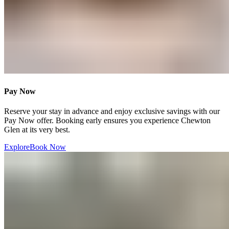
Pay Now​​​​‌ ‍ ​‍​‍‌‍ ‌ ​‍‌‍‍‌‌‍‌ ‌‍‍‌‌‍ ‍​‍​‍​ ‍‍​‍​‍‌ ​ ‌‍​‌‌‍ ‍‌‍‍‌‌ ‌​‌ ‍‌​‍ ‍‌‍‍‌‌‍ ​‍​‍​‍ ​​‍​‍‌‍‍​‌ ​‍‌‍‌‌‌‍‌‍​‍​‍​ ‍‍​‍​‍‌‍‍​‌ ‌​‌ ‌​‌ ​​‌ ​ ​ ‍‍​‍ ​‍ ‌‍ ​​‍ ‌‌‍​‌‌‍ ‍‌‍‌​​‍ ‌‌ ​‍​‍ ‌‌‍‍​‌‍ ‌ ‌​‌‍‌‌‌‍ ​‌ ​ ​‍ ‌‌ ​ ‌ ‌​‌ ‌‌‌‍‌​‌‍‍‌‌‍ ​‍ ‍‌ ‌‍‌‍‌‌‌ ​‍‌‍​ ‌‍‌‌‌‍ ​​‍ ‍‌‍​‌‌ ​​‌ ​​​‍ ‌‍‍‌‌‍ ‍‌ ‌​‌‍‌‌‌‍ ‍‌ ‌​​‍ ‌‍‌‌‌‍‌​‌‍‍‌‌ ‌​​‍ ‌‍ ‌‌‍ ‌‍‌​‌‍‌‌​ ‌‌ ​​‌ ​‍‌‍‌‌‌ ​ ‌‍‌‌‌‍ ‍‌ ‌​‌‍​‌‌ ‌​‌‍‍‌‌‍ ‌‍ ‍​ ‍ ‌‍‍‌‌‍‌​​ ‌​ ‍‌​ ​‌​ ‌‍​ ‌‍​ ‍‌‌‍‌​‌‍​‌​ ​​​‍ ‌​ ‌‍‌‍​ ‌‍​ ‌‍​ ​‍ ‌​ ‌​​ ‍‌​ ‌​​ ‌‍​‍ ‌‌‍​‌​ ​‍​ ‌ ​ ‌​​‍ ‌‌‍​‌‌‍​ ‌‍​‍​ ‍‌‌‍​‍​ ​ ‌‍‌‌‌‍​ ​ ​ ‌‍‌​​ ‌ ‌‍​ ​ ‍ ‌ ‌​‌ ‍‌‌ ​​‌‍‌‌​ ‌‌‍‍​‌‍ ‌ ‌​‌‍‌‌‌‍ ​‌‌​ ‌‍‍‌‌ ‌​‌‍‌‌‌‌​​‌‍​‌‌‍‌ ‌‍‌‌​ ‍ ‌ ​​‌‍​‌‌ ‌​‌‍‍​​ ‌‌ ​​‌‍​‌‌‍‌ ‌‍‌‌‌​​‍‌ ‌‌‌‍‍‌‌‍ ​‌‍‌​‌‍‌‌‌ ​‍​‍‌‌​ ‌‌‌​​‍‌‌ ‌‍‍ ‌‍‌‌‌ ‍‌​‍‌‌​ ​ ‌​‌​​‍‌‌​ ​ ‌​‌​​‍‌‌​ ​‍​ ​‍​ ‍​​ ​ ​ ‍​​ ‌ ​ ‍​​ ​‌​ ‌‍‌‍​ ‌‍‌‌​ ‌​​ ​‍‌‍​‌​‍‌‌​ ​‍​ ​‍​‍‌‌​ ‌‌‌​‌​​‍ ‍‌‍​ ‌‍ ‌‍ ‍‌ ‌​‌‍‌‌‌‍ ‍‌ ‌​​‍‌‌​ ‌‌‌​​‍‌‌ ‌‍‍ ‌‍‌‌‌ ‍‌​‍‌‌​ ​ ‌​‌​​‍‌‌​ ​ ‌​‌​​‍‌‌​ ​‍​ ​‍​ ‍​​ ​‌​ ​‌​ ‌‌‌‍‌‌​ ​‍​ ‍‌​ ‍‌​ ‌‍​ ​​​ ​‍​ ​​​‍‌‌​ ​‍​ ​‍​‍‌‌​ ‌‌‌​‌​​‍ ‍‌ ‌​‌‍‍‌‌ ‌​‌‍ ​‌‍‌‌​ ‌‍​‍‌‍​‌‌ ​ ‌‍‌‌‌‌‌‌‌ ​‍‌‍ ​​ ‌‌‍‍​‌ ‌​‌ ‌​‌ ​​‌ ​ ​‍‌‌​ ​ ‌​​‌​‍‌‌​ ​‍‌​‌‍​‍‌‌​ ​‍‌​‌‍‌‍ ​​‍ ‌‌‍​‌‌‍ ‍‌‍‌​​‍ ‌‌ ​‍​‍ ‌‌‍‍​‌‍ ‌ ‌​‌‍‌‌‌‍ ​‌ ​ ​‍ ‌‌ ​ ‌ ‌​‌ ‌‌‌‍‌​‌‍‍‌‌‍ ​‍ ‍‌ ‌‍‌‍‌‌‌ ​‍‌‍​ ‌‍‌‌‌‍ ​​‍ ‍‌‍​‌‌ ​​‌ ​​​‍‌‍‌‍‍‌‌‍‌​​ ‌​ ‍‌​ ​‌​ ‌‍​ ‌‍​ ‍‌‌‍‌​‌‍​‌​ ​​​‍ ‌​ ‌‍‌‍​ ‌‍​ ‌‍​ ​‍ ‌​ ‌​​ ‍‌​ ‌​​ ‌‍​‍ ‌‌‍​‌​ ​‍​ ‌ ​ ‌​​‍ ‌‌‍​‌‌‍​ ‌‍​‍​ ‍‌‌‍​‍​ ​ ‌‍‌‌‌‍​ ​ ​ ‌‍‌​​ ‌ ‌‍​ ​‍‌‍‌ ‌​‌ ‍‌‌ ​​‌‍‌‌​ ‌‌‍‍​‌‍ ‌ ‌​‌‍‌‌‌‍ ​‌‌​ ‌‍‍‌‌ ‌​‌‍‌‌‌‌​​‌‍​‌‌‍‌ ‌‍‌‌​‍‌‍‌ ​​‌‍​‌‌ ‌​‌‍‍​​ ‌‌ ​​‌‍​‌‌‍‌ ‌‍‌‌‌​​‍‌ ‌‌‌‍‍‌‌‍ ​‌‍‌​‌‍‌‌‌ ​‍​‍‌‌​ ‌‌‌​​‍‌‌ ‌‍‍ ‌‍‌‌‌ ‍‌​‍‌‌​ ​ ‌​‌​​‍‌‌​ ​ ‌​‌​​‍‌‌​ ​‍​ ​‍​ ‍​​ ​ ​ ‍​​ ‌ ​ ‍​​ ​‌​ ‌‍‌‍​ ‌‍‌‌​ ‌​​ ​‍‌‍​‌​‍‌‌​ ​‍​ ​‍​‍‌‌​ ‌‌‌​‌​​‍ ‍‌‍​ ‌‍ ‌‍ ‍‌ ‌​‌‍‌‌‌‍ ‍‌ ‌​​‍‌‌​ ‌‌‌​​‍‌‌ ‌‍‍ ‌‍‌‌‌ ‍‌​‍‌‌​ ​ ‌​‌​​‍‌‌​ ​ ‌​‌​​‍‌‌​ ​‍​ ​‍​ ‍​​ ​‌​ ​‌​ ‌‌‌‍‌‌​ ​‍​ ‍‌​ ‍‌​ ‌‍​ ​​​ ​‍​ ​​​‍‌‌​ ​‍​ ​‍​‍‌‌​ ‌‌‌​‌​​‍ ‍‌ ‌​‌‍‍‌‌ ‌​‌‍ ​‌‍‌‌​‍‌‍‌ ​​‌‍‌‌‌ ​‍‌ ​ ‌ ​​‌‍‌‌‌‍​ ‌ ‌​‌‍‍‌‌ ‌‍‌‍‌‌​ ‌‌ ​​‌ ‌‌‌‍​‍‌‍ ​‌‍‍‌‌ ​ ‌‍‍​‌‍‌‌‌‍‌​​‍​‍‌ ‌
Reserve your stay in advance and enjoy exclusive savings with our
Pay Now offer. Booking early ensures you experience Chewton
Glen at its very best.​​​​‌ ‍ ​‍​‍‌‍ ‌ ​‍‌‍‍‌‌‍‌ ‌‍‍‌‌‍ ‍​‍​‍​ ‍‍​‍​‍‌ ​ ‌‍​‌‌‍ ‍‌‍‍‌‌ ‌​‌ ‍‌​‍ ‍‌‍‍‌‌‍ ​‍​‍​‍ ​​‍​‍‌‍‍​‌ ​‍‌‍‌‌‌‍‌‍​‍​‍​ ‍‍​‍​‍‌‍‍​‌ ‌​‌ ‌​‌ ​​‌ ​ ​ ‍‍​‍ ​‍ ‌‍ ​​‍ ‌‌‍​‌‌‍ ‍‌‍‌​​‍ ‌‌ ​‍​‍ ‌‌‍‍​‌‍ ‌ ‌​‌‍‌‌‌‍ ​‌ ​ ​‍ ‌‌ ​ ‌ ‌​‌ ‌‌‌‍‌​‌‍‍‌‌‍ ​‍ ‍‌ ‌‍‌‍‌‌‌ ​‍‌‍​ ‌‍‌‌‌‍ ​​‍ ‍‌‍​‌‌ ​​‌ ​​​‍ ‌‍‍‌‌‍ ‍‌ ‌​‌‍‌‌‌‍ ‍‌ ‌​​‍ ‌‍‌‌‌‍‌​‌‍‍‌‌ ‌​​‍ ‌‍ ‌‌‍ ‌‍‌​‌‍‌‌​ ‌‌ ​​‌ ​‍‌‍‌‌‌ ​ ‌‍‌‌‌‍ ‍‌ ‌​‌‍​‌‌ ‌​‌‍‍‌‌‍ ‌‍ ‍​ ‍ ‌‍‍‌‌‍‌​​ ‌​ ‍‌​ ​‌​ ‌‍​ ‌‍​ ‍‌‌‍‌​‌‍​‌​ ​​​‍ ‌​ ‌‍‌‍​ ‌‍​ ‌‍​ ​‍ ‌​ ‌​​ ‍‌​ ‌​​ ‌‍​‍ ‌‌‍​‌​ ​‍​ ‌ ​ ‌​​‍ ‌‌‍​‌‌‍​ ‌‍​‍​ ‍‌‌‍​‍​ ​ ‌‍‌‌‌‍​ ​ ​ ‌‍‌​​ ‌ ‌‍​ ​ ‍ ‌ ‌​‌ ‍‌‌ ​​‌‍‌‌​ ‌‌‍‍​‌‍ ‌ ‌​‌‍‌‌‌‍ ​‌‌​ ‌‍‍‌‌ ‌​‌‍‌‌‌‌​​‌‍​‌‌‍‌ ‌‍‌‌​ ‍ ‌ ​​‌‍​‌‌ ‌​‌‍‍​​ ‌‌ ​​‌‍​‌‌‍‌ ‌‍‌‌‌​​‍‌ ‌‌‌‍‍‌‌‍ ​‌‍‌​‌‍‌‌‌ ​‍​‍‌‌​ ‌‌‌​​‍‌‌ ‌‍‍ ‌‍‌‌‌ ‍‌​‍‌‌​ ​ ‌​‌​​‍‌‌​ ​ ‌​‌​​‍‌‌​ ​‍​ ​‍​ ‍​​ ​ ​ ‍​​ ‌ ​ ‍​​ ​‌​ ‌‍‌‍​ ‌‍‌‌​ ‌​​ ​‍‌‍​‌​‍‌‌​ ​‍​ ​‍​‍‌‌​ ‌‌‌​‌​​‍ ‍‌‍​ ‌‍ ‌‍ ‍‌ ‌​‌‍‌‌‌‍ ‍‌ ‌​​‍‌‌​ ‌‌‌​​‍‌‌ ‌‍‍ ‌‍‌‌‌ ‍‌​‍‌‌​ ​ ‌​‌​​‍‌‌​ ​ ‌​‌​​‍‌‌​ ​‍​ ​‍​ ‍​​ ​‌​ ​‌​ ‌‌‌‍‌‌​ ​‍​ ‍‌​ ‍‌​ ‌‍​ ​​​ ​‍​ ​​​‍‌‌​ ​‍​ ​‍​‍‌‌​ ‌‌‌​‌​​‍ ‍‌‍‌‌‌ ‍​‌‍​ ‌‍‌‌‌ ​‍‌ ​​‌ ‌​​ ‌‍​‍‌‍​‌‌ ​ ‌‍‌‌‌‌‌‌‌ ​‍‌‍ ​​ ‌‌‍‍​‌ ‌​‌ ‌​‌ ​​‌ ​ ​‍‌‌​ ​ ‌​​‌​‍‌‌​ ​‍‌​‌‍​‍‌‌​ ​‍‌​‌‍‌‍ ​​‍ ‌‌‍​‌‌‍ ‍‌‍‌​​‍ ‌‌ ​‍​‍ ‌‌‍‍​‌‍ ‌ ‌​‌‍‌‌‌‍ ​‌ ​ ​‍ ‌‌ ​ ‌ ‌​‌ ‌‌‌‍‌​‌‍‍‌‌‍ ​‍ ‍‌ ‌‍‌‍‌‌‌ ​‍‌‍​ ‌‍‌‌‌‍ ​​‍ ‍‌‍​‌‌ ​​‌ ​​​‍‌‍‌‍‍‌‌‍‌​​ ‌​ ‍‌​ ​‌​ ‌‍​ ‌‍​ ‍‌‌‍‌​‌‍​‌​ ​​​‍ ‌​ ‌‍‌‍​ ‌‍​ ‌‍​ ​‍ ‌​ ‌​​ ‍‌​ ‌​​ ‌‍​‍ ‌‌‍​‌​ ​‍​ ‌ ​ ‌​​‍ ‌‌‍​‌‌‍​ ‌‍​‍​ ‍‌‌‍​‍​ ​ ‌‍‌‌‌‍​ ​ ​ ‌‍‌​​ ‌ ‌‍​ ​‍‌‍‌ ‌​‌ ‍‌‌ ​​‌‍‌‌​ ‌‌‍‍​‌‍ ‌ ‌​‌‍‌‌‌‍ ​‌‌​ ‌‍‍‌‌ ‌​‌‍‌‌‌‌​​‌‍​‌‌‍‌ ‌‍‌‌​‍‌‍‌ ​​‌‍​‌‌ ‌​‌‍‍​​ ‌‌ ​​‌‍​‌‌‍‌ ‌‍‌‌‌​​‍‌ ‌‌‌‍‍‌‌‍ ​‌‍‌​‌‍‌‌‌ ​‍​‍‌‌​ ‌‌‌​​‍‌‌ ‌‍‍ ‌‍‌‌‌ ‍‌​‍‌‌​ ​ ‌​‌​​‍‌‌​ ​ ‌​‌​​‍‌‌​ ​‍​ ​‍​ ‍​​ ​ ​ ‍​​ ‌ ​ ‍​​ ​‌​ ‌‍‌‍​ ‌‍‌‌​ ‌​​ ​‍‌‍​‌​‍‌‌​ ​‍​ ​‍​‍‌‌​ ‌‌‌​‌​​‍ ‍‌‍​ ‌‍ ‌‍ ‍‌ ‌​‌‍‌‌‌‍ ‍‌ ‌​​‍‌‌​ ‌‌‌​​‍‌‌ ‌‍‍ ‌‍‌‌‌ ‍‌​‍‌‌​ ​ ‌​‌​​‍‌‌​ ​ ‌​‌​​‍‌‌​ ​‍​ ​‍​ ‍​​ ​‌​ ​‌​ ‌‌‌‍‌‌​ ​‍​ ‍‌​ ‍‌​ ‌‍​ ​​​ ​‍​ ​​​‍‌‌​ ​‍​ ​‍​‍‌‌​ ‌‌‌​‌​​‍ ‍‌‍‌‌‌ ‍​‌‍​ ‌‍‌‌‌ ​‍‌ ​​‌ ‌​​‍‌‍‌ ​​‌‍‌‌‌ ​‍‌ ​ ‌ ​​‌‍‌‌‌‍​ ‌ ‌​‌‍‍‌‌ ‌‍‌‍‌‌​ ‌‌ ​​‌ ‌‌‌‍​‍‌‍ ​‌‍‍‌‌ ​ ‌‍‍​‌‍‌‌‌‍‌​​‍​‍‌ ‌
Explore​​​​‌ ‍ ​‍​‍‌‍ ‌ ​‍‌‍‍‌‌‍‌ ‌‍‍‌‌‍ ‍​‍​‍​ ‍‍​‍​‍‌ ​ ‌‍​‌‌‍ ‍‌‍‍‌‌ ‌​‌ ‍‌​‍ ‍‌‍‍‌‌‍ ​‍​‍​‍ ​​‍​‍‌‍‍​‌ ​‍‌‍‌‌‌‍‌‍​‍​‍​ ‍‍​‍​‍‌‍‍​‌ ‌​‌ ‌​‌ ​​‌ ​ ​ ‍‍​‍ ​‍ ‌‍ ​​‍ ‌‌‍​‌‌‍ ‍‌‍‌​​‍ ‌‌ ​‍​‍ ‌‌‍‍​‌‍ ‌ ‌​‌‍‌‌‌‍ ​‌ ​ ​‍ ‌‌ ​ ‌ ‌​‌ ‌‌‌‍‌​‌‍‍‌‌‍ ​‍ ‍‌ ‌‍‌‍‌‌‌ ​‍‌‍​ ‌‍‌‌‌‍ ​​‍ ‍‌‍​‌‌ ​​‌ ​​​‍ ‌‍‍‌‌‍ ‍‌ ‌​‌‍‌‌‌‍ ‍‌ ‌​​‍ ‌‍‌‌‌‍‌​‌‍‍‌‌ ‌​​‍ ‌‍ ‌‌‍ ‌‍‌​‌‍‌‌​ ‌‌ ​​‌ ​‍‌‍‌‌‌ ​ ‌‍‌‌‌‍ ‍‌ ‌​‌‍​‌‌ ‌​‌‍‍‌‌‍ ‌‍ ‍​ ‍ ‌‍‍‌‌‍‌​​ ‌​ ‍‌​ ​‌​ ‌‍​ ‌‍​ ‍‌‌‍‌​‌‍​‌​ ​​​‍ ‌​ ‌‍‌‍​ ‌‍​ ‌‍​ ​‍ ‌​ ‌​​ ‍‌​ ‌​​ ‌‍​‍ ‌‌‍​‌​ ​‍​ ‌ ​ ‌​​‍ ‌‌‍​‌‌‍​ ‌‍​‍​ ‍‌‌‍​‍​ ​ ‌‍‌‌‌‍​ ​ ​ ‌‍‌​​ ‌ ‌‍​ ​ ‍ ‌ ‌​‌ ‍‌‌ ​​‌‍‌‌​ ‌‌‍‍​‌‍ ‌ ‌​‌‍‌‌‌‍ ​‌‌​ ‌‍‍‌‌ ‌​‌‍‌‌‌‌​​‌‍​‌‌‍‌ ‌‍‌‌​ ‍ ‌ ​​‌‍​‌‌ ‌​‌‍‍​​ ‌‌ ​​‌‍​‌‌‍‌ ‌‍‌‌‌​​‍‌ ‌‌‌‍‍‌‌‍ ​‌‍‌​‌‍‌‌‌ ​‍​‍‌‌​ ‌‌‌​​‍‌‌ ‌‍‍ ‌‍‌‌‌ ‍‌​‍‌‌​ ​ ‌​‌​​‍‌‌​ ​ ‌​‌​​‍‌‌​ ​‍​ ​‍​ ‍​​ ​ ​ ‍​​ ‌ ​ ‍​​ ​‌​ ‌‍‌‍​ ‌‍‌‌​ ‌​​ ​‍‌‍​‌​‍‌‌​ ​‍​ ​‍​‍‌‌​ ‌‌‌​‌​​‍ ‍‌‍​ ‌‍ ‌‍ ‍‌ ‌​‌‍‌‌‌‍ ‍‌ ‌​​‍‌‌​ ‌‌‌​​‍‌‌ ‌‍‍ ‌‍‌‌‌ ‍‌​‍‌‌​ ​ ‌​‌​​‍‌‌​ ​ ‌​‌​​‍‌‌​ ​‍​ ​‍​ ‍​​ ​‌​ ​‌​ ‌‌‌‍‌‌​ ​‍​ ‍‌​ ‍‌​ ‌‍​ ​​​ ​‍​ ​​​‍‌‌​ ​‍​ ​‍​‍‌‌​ ‌‌‌​‌​​‍ ‍‌ ​​‌ ​‍‌‍‍‌‌‍ ‌‌‍​‌‌ ​‍‌ ‍‌‌​​ ‌ ‌​‌‍​‌​‍ ‍‌‍ ​‌‍​‌‌‍​‍‌‍‌‌‌‍ ​​ ‌‍​‍‌‍​‌‌ ​ ‌‍‌‌‌‌‌‌‌ ​‍‌‍ ​​ ‌‌‍‍​‌ ‌​‌ ‌​‌ ​​‌ ​ ​‍‌‌​ ​ ‌​​‌​‍‌‌​ ​‍‌​‌‍​‍‌‌​ ​‍‌​‌‍‌‍ ​​‍ ‌‌‍​‌‌‍ ‍‌‍‌​​‍ ‌‌ ​‍​‍ ‌‌‍‍​‌‍ ‌ ‌​‌‍‌‌‌‍ ​‌ ​ ​‍ ‌‌ ​ ‌ ‌​‌ ‌‌‌‍‌​‌‍‍‌‌‍ ​‍ ‍‌ ‌‍‌‍‌‌‌ ​‍‌‍​ ‌‍‌‌‌‍ ​​‍ ‍‌‍​‌‌ ​​‌ ​​​‍‌‍‌‍‍‌‌‍‌​​ ‌​ ‍‌​ ​‌​ ‌‍​ ‌‍​ ‍‌‌‍‌​‌‍​‌​ ​​​‍ ‌​ ‌‍‌‍​ ‌‍​ ‌‍​ ​‍ ‌​ ‌​​ ‍‌​ ‌​​ ‌‍​‍ ‌‌‍​‌​ ​‍​ ‌ ​ ‌​​‍ ‌‌‍​‌‌‍​ ‌‍​‍​ ‍‌‌‍​‍​ ​ ‌‍‌‌‌‍​ ​ ​ ‌‍‌​​ ‌ ‌‍​ ​‍‌‍‌ ‌​‌ ‍‌‌ ​​‌‍‌‌​ ‌‌‍‍​‌‍ ‌ ‌​‌‍‌‌‌‍ ​‌‌​ ‌‍‍‌‌ ‌​‌‍‌‌‌‌​​‌‍​‌‌‍‌ ‌‍‌‌​‍‌‍‌ ​​‌‍​‌‌ ‌​‌‍‍​​ ‌‌ ​​‌‍​‌‌‍‌ ‌‍‌‌‌​​‍‌ ‌‌‌‍‍‌‌‍ ​‌‍‌​‌‍‌‌‌ ​‍​‍‌‌​ ‌‌‌​​‍‌‌ ‌‍‍ ‌‍‌‌‌ ‍‌​‍‌‌​ ​ ‌​‌​​‍‌‌​ ​ ‌​‌​​‍‌‌​ ​‍​ ​‍​ ‍​​ ​ ​ ‍​​ ‌ ​ ‍​​ ​‌​ ‌‍‌‍​ ‌‍‌‌​ ‌​​ ​‍‌‍​‌​‍‌‌​ ​‍​ ​‍​‍‌‌​ ‌‌‌​‌​​‍ ‍‌‍​ ‌‍ ‌‍ ‍‌ ‌​‌‍‌‌‌‍ ‍‌ ‌​​‍‌‌​ ‌‌‌​​‍‌‌ ‌‍‍ ‌‍‌‌‌ ‍‌​‍‌‌​ ​ ‌​‌​​‍‌‌​ ​ ‌​‌​​‍‌‌​ ​‍​ ​‍​ ‍​​ ​‌​ ​‌​ ‌‌‌‍‌‌​ ​‍​ ‍‌​ ‍‌​ ‌‍​ ​​​ ​‍​ ​​​‍‌‌​ ​‍​ ​‍​‍‌‌​ ‌‌‌​‌​​‍ ‍‌ ​​‌ ​‍‌‍‍‌‌‍ ‌‌‍​‌‌ ​‍‌ ‍‌‌​​ ‌ ‌​‌‍​‌​‍ ‍‌‍ ​‌‍​‌‌‍​‍‌‍‌‌‌‍ ​​‍‌‍‌ ​​‌‍‌‌‌ ​‍‌ ​ ‌ ​​‌‍‌‌‌‍​ ‌ ‌​‌‍‍‌‌ ‌‍‌‍‌‌​ ‌‌ ​​‌ ‌‌‌‍​‍‌‍ ​‌‍‍‌‌ ​ ‌‍‍​‌‍‌‌‌‍‌​​‍​‍‌ ‌
Book Now​​​​‌ ‍ ​‍​‍‌‍ ‌ ​‍‌‍‍‌‌‍‌ ‌‍‍‌‌‍ ‍​‍​‍​ ‍‍​‍​‍‌ ​ ‌‍​‌‌‍ ‍‌‍‍‌‌ ‌​‌ ‍‌​‍ ‍‌‍‍‌‌‍ ​‍​‍​‍ ​​‍​‍‌‍‍​‌ ​‍‌‍‌‌‌‍‌‍​‍​‍​ ‍‍​‍​‍‌‍‍​‌ ‌​‌ ‌​‌ ​​‌ ​ ​ ‍‍​‍ ​‍ ‌‍ ​​‍ ‌‌‍​‌‌‍ ‍‌‍‌​​‍ ‌‌ ​‍​‍ ‌‌‍‍​‌‍ ‌ ‌​‌‍‌‌‌‍ ​‌ ​ ​‍ ‌‌ ​ ‌ ‌​‌ ‌‌‌‍‌​‌‍‍‌‌‍ ​‍ ‍‌ ‌‍‌‍‌‌‌ ​‍‌‍​ ‌‍‌‌‌‍ ​​‍ ‍‌‍​‌‌ ​​‌ ​​​‍ ‌‍‍‌‌‍ ‍‌ ‌​‌‍‌‌‌‍ ‍‌ ‌​​‍ ‌‍‌‌‌‍‌​‌‍‍‌‌ ‌​​‍ ‌‍ ‌‌‍ ‌‍‌​‌‍‌‌​ ‌‌ ​​‌ ​‍‌‍‌‌‌ ​ ‌‍‌‌‌‍ ‍‌ ‌​‌‍​‌‌ ‌​‌‍‍‌‌‍ ‌‍ ‍​ ‍ ‌‍‍‌‌‍‌​​ ‌​ ‍‌​ ​‌​ ‌‍​ ‌‍​ ‍‌‌‍‌​‌‍​‌​ ​​​‍ ‌​ ‌‍‌‍​ ‌‍​ ‌‍​ ​‍ ‌​ ‌​​ ‍‌​ ‌​​ ‌‍​‍ ‌‌‍​‌​ ​‍​ ‌ ​ ‌​​‍ ‌‌‍​‌‌‍​ ‌‍​‍​ ‍‌‌‍​‍​ ​ ‌‍‌‌‌‍​ ​ ​ ‌‍‌​​ ‌ ‌‍​ ​ ‍ ‌ ‌​‌ ‍‌‌ ​​‌‍‌‌​ ‌‌‍‍​‌‍ ‌ ‌​‌‍‌‌‌‍ ​‌‌​ ‌‍‍‌‌ ‌​‌‍‌‌‌‌​​‌‍​‌‌‍‌ ‌‍‌‌​ ‍ ‌ ​​‌‍​‌‌ ‌​‌‍‍​​ ‌‌ ​​‌‍​‌‌‍‌ ‌‍‌‌‌​​‍‌ ‌‌‌‍‍‌‌‍ ​‌‍‌​‌‍‌‌‌ ​‍​‍‌‌​ ‌‌‌​​‍‌‌ ‌‍‍ ‌‍‌‌‌ ‍‌​‍‌‌​ ​ ‌​‌​​‍‌‌​ ​ ‌​‌​​‍‌‌​ ​‍​ ​‍​ ‍​​ ​ ​ ‍​​ ‌ ​ ‍​​ ​‌​ ‌‍‌‍​ ‌‍‌‌​ ‌​​ ​‍‌‍​‌​‍‌‌​ ​‍​ ​‍​‍‌‌​ ‌‌‌​‌​​‍ ‍‌‍​ ‌‍ ‌‍ ‍‌ ‌​‌‍‌‌‌‍ ‍‌ ‌​​‍‌‌​ ‌‌‌​​‍‌‌ ‌‍‍ ‌‍‌‌‌ ‍‌​‍‌‌​ ​ ‌​‌​​‍‌‌​ ​ ‌​‌​​‍‌‌​ ​‍​ ​‍​ ‍​​ ​‌​ ​‌​ ‌‌‌‍‌‌​ ​‍​ ‍‌​ ‍‌​ ‌‍​ ​​​ ​‍​ ​​​‍‌‌​ ​‍​ ​‍​‍‌‌​ ‌‌‌​‌​​‍ ‍‌ ​ ‌‍‌‌‌‍​ ‌‍ ‌‍ ‍‌‍‌​‌‍​‌‌ ​‍‌ ‍‌‌​​ ‌ ‌​‌‍​‌​‍ ‍‌‍ ​‌‍​‌‌‍​‍‌‍‌‌‌‍ ​​ ‌‍​‍‌‍​‌‌ ​ ‌‍‌‌‌‌‌‌‌ ​‍‌‍ ​​ ‌‌‍‍​‌ ‌​‌ ‌​‌ ​​‌ ​ ​‍‌‌​ ​ ‌​​‌​‍‌‌​ ​‍‌​‌‍​‍‌‌​ ​‍‌​‌‍‌‍ ​​‍ ‌‌‍​‌‌‍ ‍‌‍‌​​‍ ‌‌ ​‍​‍ ‌‌‍‍​‌‍ ‌ ‌​‌‍‌‌‌‍ ​‌ ​ ​‍ ‌‌ ​ ‌ ‌​‌ ‌‌‌‍‌​‌‍‍‌‌‍ ​‍ ‍‌ ‌‍‌‍‌‌‌ ​‍‌‍​ ‌‍‌‌‌‍ ​​‍ ‍‌‍​‌‌ ​​‌ ​​​‍‌‍‌‍‍‌‌‍‌​​ ‌​ ‍‌​ ​‌​ ‌‍​ ‌‍​ ‍‌‌‍‌​‌‍​‌​ ​​​‍ ‌​ ‌‍‌‍​ ‌‍​ ‌‍​ ​‍ ‌​ ‌​​ ‍‌​ ‌​​ ‌‍​‍ ‌‌‍​‌​ ​‍​ ‌ ​ ‌​​‍ ‌‌‍​‌‌‍​ ‌‍​‍​ ‍‌‌‍​‍​ ​ ‌‍‌‌‌‍​ ​ ​ ‌‍‌​​ ‌ ‌‍​ ​‍‌‍‌ ‌​‌ ‍‌‌ ​​‌‍‌‌​ ‌‌‍‍​‌‍ ‌ ‌​‌‍‌‌‌‍ ​‌‌​ ‌‍‍‌‌ ‌​‌‍‌‌‌‌​​‌‍​‌‌‍‌ ‌‍‌‌​‍‌‍‌ ​​‌‍​‌‌ ‌​‌‍‍​​ ‌‌ ​​‌‍​‌‌‍‌ ‌‍‌‌‌​​‍‌ ‌‌‌‍‍‌‌‍ ​‌‍‌​‌‍‌‌‌ ​‍​‍‌‌​ ‌‌‌​​‍‌‌ ‌‍‍ ‌‍‌‌‌ ‍‌​‍‌‌​ ​ ‌​‌​​‍‌‌​ ​ ‌​‌​​‍‌‌​ ​‍​ ​‍​ ‍​​ ​ ​ ‍​​ ‌ ​ ‍​​ ​‌​ ‌‍‌‍​ ‌‍‌‌​ ‌​​ ​‍‌‍​‌​‍‌‌​ ​‍​ ​‍​‍‌‌​ ‌‌‌​‌​​‍ ‍‌‍​ ‌‍ ‌‍ ‍‌ ‌​‌‍‌‌‌‍ ‍‌ ‌​​‍‌‌​ ‌‌‌​​‍‌‌ ‌‍‍ ‌‍‌‌‌ ‍‌​‍‌‌​ ​ ‌​‌​​‍‌‌​ ​ ‌​‌​​‍‌‌​ ​‍​ ​‍​ ‍​​ ​‌​ ​‌​ ‌‌‌‍‌‌​ ​‍​ ‍‌​ ‍‌​ ‌‍​ ​​​ ​‍​ ​​​‍‌‌​ ​‍​ ​‍​‍‌‌​ ‌‌‌​‌​​‍ ‍‌ ​ ‌‍‌‌‌‍​ ‌‍ ‌‍ ‍‌‍‌​‌‍​‌‌ ​‍‌ ‍‌‌​​ ‌ ‌​‌‍​‌​‍ ‍‌‍ ​‌‍​‌‌‍​‍‌‍‌‌‌‍ ​​‍‌‍‌ ​​‌‍‌‌‌ ​‍‌ ​ ‌ ​​‌‍‌‌‌‍​ ‌ ‌​‌‍‍‌‌ ‌‍‌‍‌‌​ ‌‌ ​​‌ ‌‌‌‍​‍‌‍ ​‌‍‍‌‌ ​ ‌‍‍​‌‍‌‌‌‍‌​​‍​‍‌ ‌