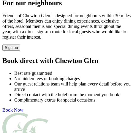
For our neighbours​​​​‌ ‍ ​‍​‍‌‍ ‌ ​‍‌‍‍‌‌‍‌ ‌‍‍‌‌‍ ‍​‍​‍​ ‍‍​‍​‍‌ ​ ‌‍​‌‌‍ ‍‌‍‍‌‌ ‌​‌ ‍‌​‍ ‍‌‍‍‌‌‍ ​‍​‍​‍ ​​‍​‍‌‍‍​‌ ​‍‌‍‌‌‌‍‌‍​‍​‍​ ‍‍​‍​‍‌‍‍​‌ ‌​‌ ‌​‌ ​​‌ ​ ​ ‍‍​‍ ​‍ ‌‍ ​​‍ ‌‌‍​‌‌‍ ‍‌‍‌​​‍ ‌‌ ​‍​‍ ‌‌‍‍​‌‍ ‌ ‌​‌‍‌‌‌‍ ​‌ ​ ​‍ ‌‌ ​ ‌ ‌​‌ ‌‌‌‍‌​‌‍‍‌‌‍ ​‍ ‍‌ ‌‍‌‍‌‌‌ ​‍‌‍​ ‌‍‌‌‌‍ ​​‍ ‍‌‍​‌‌ ​​‌ ​​​‍ ‌‍‍‌‌‍ ‍‌ ‌​‌‍‌‌‌‍ ‍‌ ‌​​‍ ‌‍‌‌‌‍‌​‌‍‍‌‌ ‌​​‍ ‌‍ ‌‌‍ ‌‍‌​‌‍‌‌​ ‌‌ ​​‌ ​‍‌‍‌‌‌ ​ ‌‍‌‌‌‍ ‍‌ ‌​‌‍​‌‌ ‌​‌‍‍‌‌‍ ‌‍ ‍​ ‍ ‌‍‍‌‌‍‌​​ ‌​ ‍‌​ ​‌​ ‌‍​ ‌‍​ ‍‌‌‍‌​‌‍​‌​ ​​​‍ ‌​ ‌‍‌‍​ ‌‍​ ‌‍​ ​‍ ‌​ ‌​​ ‍‌​ ‌​​ ‌‍​‍ ‌‌‍​‌​ ​‍​ ‌ ​ ‌​​‍ ‌‌‍​‌‌‍​ ‌‍​‍​ ‍‌‌‍​‍​ ​ ‌‍‌‌‌‍​ ​ ​ ‌‍‌​​ ‌ ‌‍​ ​ ‍ ‌ ‌​‌ ‍‌‌ ​​‌‍‌‌​ ‌‌‍‍​‌‍ ‌ ‌​‌‍‌‌‌‍ ​‌‌​ ‌‍‍‌‌ ‌​‌‍‌‌‌‌​​‌‍​‌‌‍‌ ‌‍‌‌​ ‍ ‌ ​​‌‍​‌‌ ‌​‌‍‍​​ ‌‌ ​​‌‍​‌‌‍‌ ‌‍‌‌‌​​‍‌ ‌‌‌‍‍‌‌‍ ​‌‍‌​‌‍‌‌‌ ​‍​‍‌‌​ ‌‌‌​​‍‌‌ ‌‍‍ ‌‍‌‌‌ ‍‌​‍‌‌​ ​ ‌​‌​​‍‌‌​ ​ ‌​‌​​‍‌‌​ ​‍​ ​‍​ ​​​ ‍‌​ ‍​​ ​‌‌‍‌‍‌‍​‍​ ‍​​ ‌‌​ ‌‍​ ​‌‌‍‌​​ ​ ​‍‌‌​ ​‍​ ​‍​‍‌‌​ ‌‌‌​‌​​‍ ‍‌‍‍​‌‍‌‌‌‍​‌‌‍‌​‌‍‍‌‌‍ ‍‌‍‌ ​ ‌‍​‍‌‍​‌‌ ​ ‌‍‌‌‌‌‌‌‌ ​‍‌‍ ​​ ‌‌‍‍​‌ ‌​‌ ‌​‌ ​​‌ ​ ​‍‌‌​ ​ ‌​​‌​‍‌‌​ ​‍‌​‌‍​‍‌‌​ ​‍‌​‌‍‌‍ ​​‍ ‌‌‍​‌‌‍ ‍‌‍‌​​‍ ‌‌ ​‍​‍ ‌‌‍‍​‌‍ ‌ ‌​‌‍‌‌‌‍ ​‌ ​ ​‍ ‌‌ ​ ‌ ‌​‌ ‌‌‌‍‌​‌‍‍‌‌‍ ​‍ ‍‌ ‌‍‌‍‌‌‌ ​‍‌‍​ ‌‍‌‌‌‍ ​​‍ ‍‌‍​‌‌ ​​‌ ​​​‍‌‍‌‍‍‌‌‍‌​​ ‌​ ‍‌​ ​‌​ ‌‍​ ‌‍​ ‍‌‌‍‌​‌‍​‌​ ​​​‍ ‌​ ‌‍‌‍​ ‌‍​ ‌‍​ ​‍ ‌​ ‌​​ ‍‌​ ‌​​ ‌‍​‍ ‌‌‍​‌​ ​‍​ ‌ ​ ‌​​‍ ‌‌‍​‌‌‍​ ‌‍​‍​ ‍‌‌‍​‍​ ​ ‌‍‌‌‌‍​ ​ ​ ‌‍‌​​ ‌ ‌‍​ ​‍‌‍‌ ‌​‌ ‍‌‌ ​​‌‍‌‌​ ‌‌‍‍​‌‍ ‌ ‌​‌‍‌‌‌‍ ​‌‌​ ‌‍‍‌‌ ‌​‌‍‌‌‌‌​​‌‍​‌‌‍‌ ‌‍‌‌​‍‌‍‌ ​​‌‍​‌‌ ‌​‌‍‍​​ ‌‌ ​​‌‍​‌‌‍‌ ‌‍‌‌‌​​‍‌ ‌‌‌‍‍‌‌‍ ​‌‍‌​‌‍‌‌‌ ​‍​‍‌‌​ ‌‌‌​​‍‌‌ ‌‍‍ ‌‍‌‌‌ ‍‌​‍‌‌​ ​ ‌​‌​​‍‌‌​ ​ ‌​‌​​‍‌‌​ ​‍​ ​‍​ ​​​ ‍‌​ ‍​​ ​‌‌‍‌‍‌‍​‍​ ‍​​ ‌‌​ ‌‍​ ​‌‌‍‌​​ ​ ​‍‌‌​ ​‍​ ​‍​‍‌‌​ ‌‌‌​‌​​‍ ‍‌‍‍​‌‍‌‌‌‍​‌‌‍‌​‌‍‍‌‌‍ ‍‌‍‌ ​‍‌‍‌ ​​‌‍‌‌‌ ​‍‌ ​ ‌ ​​‌‍‌‌‌‍​ ‌ ‌​‌‍‍‌‌ ‌‍‌‍‌‌​ ‌‌ ​​‌ ‌‌‌‍​‍‌‍ ​‌‍‍‌‌ ​ ‌‍‍​‌‍‌‌‌‍‌​​‍​‍‌ ‌
Friends of Chewton Glen is designed for neighbours within 30 miles
of the hotel. Members can enjoy dining experiences, exclusive
offers, seasonal menus and special dining events throughout the
year, with a direct sign-up route for local guests who would like to
register their interest. ​​​​‌ ‍ ​‍​‍‌‍ ‌ ​‍‌‍‍‌‌‍‌ ‌‍‍‌‌‍ ‍​‍​‍​ ‍‍​‍​‍‌ ​ ‌‍​‌‌‍ ‍‌‍‍‌‌ ‌​‌ ‍‌​‍ ‍‌‍‍‌‌‍ ​‍​‍​‍ ​​‍​‍‌‍‍​‌ ​‍‌‍‌‌‌‍‌‍​‍​‍​ ‍‍​‍​‍‌‍‍​‌ ‌​‌ ‌​‌ ​​‌ ​ ​ ‍‍​‍ ​‍ ‌‍ ​​‍ ‌‌‍​‌‌‍ ‍‌‍‌​​‍ ‌‌ ​‍​‍ ‌‌‍‍​‌‍ ‌ ‌​‌‍‌‌‌‍ ​‌ ​ ​‍ ‌‌ ​ ‌ ‌​‌ ‌‌‌‍‌​‌‍‍‌‌‍ ​‍ ‍‌ ‌‍‌‍‌‌‌ ​‍‌‍​ ‌‍‌‌‌‍ ​​‍ ‍‌‍​‌‌ ​​‌ ​​​‍ ‌‍‍‌‌‍ ‍‌ ‌​‌‍‌‌‌‍ ‍‌ ‌​​‍ ‌‍‌‌‌‍‌​‌‍‍‌‌ ‌​​‍ ‌‍ ‌‌‍ ‌‍‌​‌‍‌‌​ ‌‌ ​​‌ ​‍‌‍‌‌‌ ​ ‌‍‌‌‌‍ ‍‌ ‌​‌‍​‌‌ ‌​‌‍‍‌‌‍ ‌‍ ‍​ ‍ ‌‍‍‌‌‍‌​​ ‌​ ‍‌​ ​‌​ ‌‍​ ‌‍​ ‍‌‌‍‌​‌‍​‌​ ​​​‍ ‌​ ‌‍‌‍​ ‌‍​ ‌‍​ ​‍ ‌​ ‌​​ ‍‌​ ‌​​ ‌‍​‍ ‌‌‍​‌​ ​‍​ ‌ ​ ‌​​‍ ‌‌‍​‌‌‍​ ‌‍​‍​ ‍‌‌‍​‍​ ​ ‌‍‌‌‌‍​ ​ ​ ‌‍‌​​ ‌ ‌‍​ ​ ‍ ‌ ‌​‌ ‍‌‌ ​​‌‍‌‌​ ‌‌‍‍​‌‍ ‌ ‌​‌‍‌‌‌‍ ​‌‌​ ‌‍‍‌‌ ‌​‌‍‌‌‌‌​​‌‍​‌‌‍‌ ‌‍‌‌​ ‍ ‌ ​​‌‍​‌‌ ‌​‌‍‍​​ ‌‌ ​​‌‍​‌‌‍‌ ‌‍‌‌‌​​‍‌ ‌‌‌‍‍‌‌‍ ​‌‍‌​‌‍‌‌‌ ​‍​‍‌‌​ ‌‌‌​​‍‌‌ ‌‍‍ ‌‍‌‌‌ ‍‌​‍‌‌​ ​ ‌​‌​​‍‌‌​ ​ ‌​‌​​‍‌‌​ ​‍​ ​‍​ ​​​ ‍‌​ ‍​​ ​‌‌‍‌‍‌‍​‍​ ‍​​ ‌‌​ ‌‍​ ​‌‌‍‌​​ ​ ​‍‌‌​ ​‍​ ​‍​‍‌‌​ ‌‌‌​‌​​‍ ‍‌‍​‍‌‍ ‌‍‌​‌ ‍‌​ ‌‍​‍‌‍​‌‌ ​ ‌‍‌‌‌‌‌‌‌ ​‍‌‍ ​​ ‌‌‍‍​‌ ‌​‌ ‌​‌ ​​‌ ​ ​‍‌‌​ ​ ‌​​‌​‍‌‌​ ​‍‌​‌‍​‍‌‌​ ​‍‌​‌‍‌‍ ​​‍ ‌‌‍​‌‌‍ ‍‌‍‌​​‍ ‌‌ ​‍​‍ ‌‌‍‍​‌‍ ‌ ‌​‌‍‌‌‌‍ ​‌ ​ ​‍ ‌‌ ​ ‌ ‌​‌ ‌‌‌‍‌​‌‍‍‌‌‍ ​‍ ‍‌ ‌‍‌‍‌‌‌ ​‍‌‍​ ‌‍‌‌‌‍ ​​‍ ‍‌‍​‌‌ ​​‌ ​​​‍‌‍‌‍‍‌‌‍‌​​ ‌​ ‍‌​ ​‌​ ‌‍​ ‌‍​ ‍‌‌‍‌​‌‍​‌​ ​​​‍ ‌​ ‌‍‌‍​ ‌‍​ ‌‍​ ​‍ ‌​ ‌​​ ‍‌​ ‌​​ ‌‍​‍ ‌‌‍​‌​ ​‍​ ‌ ​ ‌​​‍ ‌‌‍​‌‌‍​ ‌‍​‍​ ‍‌‌‍​‍​ ​ ‌‍‌‌‌‍​ ​ ​ ‌‍‌​​ ‌ ‌‍​ ​‍‌‍‌ ‌​‌ ‍‌‌ ​​‌‍‌‌​ ‌‌‍‍​‌‍ ‌ ‌​‌‍‌‌‌‍ ​‌‌​ ‌‍‍‌‌ ‌​‌‍‌‌‌‌​​‌‍​‌‌‍‌ ‌‍‌‌​‍‌‍‌ ​​‌‍​‌‌ ‌​‌‍‍​​ ‌‌ ​​‌‍​‌‌‍‌ ‌‍‌‌‌​​‍‌ ‌‌‌‍‍‌‌‍ ​‌‍‌​‌‍‌‌‌ ​‍​‍‌‌​ ‌‌‌​​‍‌‌ ‌‍‍ ‌‍‌‌‌ ‍‌​‍‌‌​ ​ ‌​‌​​‍‌‌​ ​ ‌​‌​​‍‌‌​ ​‍​ ​‍​ ​​​ ‍‌​ ‍​​ ​‌‌‍‌‍‌‍​‍​ ‍​​ ‌‌​ ‌‍​ ​‌‌‍‌​​ ​ ​‍‌‌​ ​‍​ ​‍​‍‌‌​ ‌‌‌​‌​​‍ ‍‌‍​‍‌‍ ‌‍‌​‌ ‍‌​‍‌‍‌ ​​‌‍‌‌‌ ​‍‌ ​ ‌ ​​‌‍‌‌‌‍​ ‌ ‌​‌‍‍‌‌ ‌‍‌‍‌‌​ ‌‌ ​​‌ ‌‌‌‍​‍‌‍ ​‌‍‍‌‌ ​ ‌‍‍​‌‍‌‌‌‍‌​​‍​‍‌ ‌
Sign up​​​​‌ ‍ ​‍​‍‌‍ ‌ ​‍‌‍‍‌‌‍‌ ‌‍‍‌‌‍ ‍​‍​‍​ ‍‍​‍​‍‌ ​ ‌‍​‌‌‍ ‍‌‍‍‌‌ ‌​‌ ‍‌​‍ ‍‌‍‍‌‌‍ ​‍​‍​‍ ​​‍​‍‌‍‍​‌ ​‍‌‍‌‌‌‍‌‍​‍​‍​ ‍‍​‍​‍‌‍‍​‌ ‌​‌ ‌​‌ ​​‌ ​ ​ ‍‍​‍ ​‍ ‌‍ ​​‍ ‌‌‍​‌‌‍ ‍‌‍‌​​‍ ‌‌ ​‍​‍ ‌‌‍‍​‌‍ ‌ ‌​‌‍‌‌‌‍ ​‌ ​ ​‍ ‌‌ ​ ‌ ‌​‌ ‌‌‌‍‌​‌‍‍‌‌‍ ​‍ ‍‌ ‌‍‌‍‌‌‌ ​‍‌‍​ ‌‍‌‌‌‍ ​​‍ ‍‌‍​‌‌ ​​‌ ​​​‍ ‌‍‍‌‌‍ ‍‌ ‌​‌‍‌‌‌‍ ‍‌ ‌​​‍ ‌‍‌‌‌‍‌​‌‍‍‌‌ ‌​​‍ ‌‍ ‌‌‍ ‌‍‌​‌‍‌‌​ ‌‌ ​​‌ ​‍‌‍‌‌‌ ​ ‌‍‌‌‌‍ ‍‌ ‌​‌‍​‌‌ ‌​‌‍‍‌‌‍ ‌‍ ‍​ ‍ ‌‍‍‌‌‍‌​​ ‌​ ‍‌​ ​‌​ ‌‍​ ‌‍​ ‍‌‌‍‌​‌‍​‌​ ​​​‍ ‌​ ‌‍‌‍​ ‌‍​ ‌‍​ ​‍ ‌​ ‌​​ ‍‌​ ‌​​ ‌‍​‍ ‌‌‍​‌​ ​‍​ ‌ ​ ‌​​‍ ‌‌‍​‌‌‍​ ‌‍​‍​ ‍‌‌‍​‍​ ​ ‌‍‌‌‌‍​ ​ ​ ‌‍‌​​ ‌ ‌‍​ ​ ‍ ‌ ‌​‌ ‍‌‌ ​​‌‍‌‌​ ‌‌‍‍​‌‍ ‌ ‌​‌‍‌‌‌‍ ​‌‌​ ‌‍‍‌‌ ‌​‌‍‌‌‌‌​​‌‍​‌‌‍‌ ‌‍‌‌​ ‍ ‌ ​​‌‍​‌‌ ‌​‌‍‍​​ ‌‌ ​​‌‍​‌‌‍‌ ‌‍‌‌‌​​‍‌ ‌‌‌‍‍‌‌‍ ​‌‍‌​‌‍‌‌‌ ​‍​‍‌‌​ ‌‌‌​​‍‌‌ ‌‍‍ ‌‍‌‌‌ ‍‌​‍‌‌​ ​ ‌​‌​​‍‌‌​ ​ ‌​‌​​‍‌‌​ ​‍​ ​‍​ ​​​ ‍‌​ ‍​​ ​‌‌‍‌‍‌‍​‍​ ‍​​ ‌‌​ ‌‍​ ​‌‌‍‌​​ ​ ​‍‌‌​ ​‍​ ​‍​‍‌‌​ ‌‌‌​‌​​‍ ‍‌ ​ ‌‍‌‌‌‍​ ‌‍ ‌‍ ‍‌‍‌​‌‍​‌‌ ​‍‌ ‍‌‌​​ ‌ ‌​‌‍​‌​‍ ‍‌‍ ​‌‍​‌‌‍​‍‌‍‌‌‌‍ ​​ ‌‍​‍‌‍​‌‌ ​ ‌‍‌‌‌‌‌‌‌ ​‍‌‍ ​​ ‌‌‍‍​‌ ‌​‌ ‌​‌ ​​‌ ​ ​‍‌‌​ ​ ‌​​‌​‍‌‌​ ​‍‌​‌‍​‍‌‌​ ​‍‌​‌‍‌‍ ​​‍ ‌‌‍​‌‌‍ ‍‌‍‌​​‍ ‌‌ ​‍​‍ ‌‌‍‍​‌‍ ‌ ‌​‌‍‌‌‌‍ ​‌ ​ ​‍ ‌‌ ​ ‌ ‌​‌ ‌‌‌‍‌​‌‍‍‌‌‍ ​‍ ‍‌ ‌‍‌‍‌‌‌ ​‍‌‍​ ‌‍‌‌‌‍ ​​‍ ‍‌‍​‌‌ ​​‌ ​​​‍‌‍‌‍‍‌‌‍‌​​ ‌​ ‍‌​ ​‌​ ‌‍​ ‌‍​ ‍‌‌‍‌​‌‍​‌​ ​​​‍ ‌​ ‌‍‌‍​ ‌‍​ ‌‍​ ​‍ ‌​ ‌​​ ‍‌​ ‌​​ ‌‍​‍ ‌‌‍​‌​ ​‍​ ‌ ​ ‌​​‍ ‌‌‍​‌‌‍​ ‌‍​‍​ ‍‌‌‍​‍​ ​ ‌‍‌‌‌‍​ ​ ​ ‌‍‌​​ ‌ ‌‍​ ​‍‌‍‌ ‌​‌ ‍‌‌ ​​‌‍‌‌​ ‌‌‍‍​‌‍ ‌ ‌​‌‍‌‌‌‍ ​‌‌​ ‌‍‍‌‌ ‌​‌‍‌‌‌‌​​‌‍​‌‌‍‌ ‌‍‌‌​‍‌‍‌ ​​‌‍​‌‌ ‌​‌‍‍​​ ‌‌ ​​‌‍​‌‌‍‌ ‌‍‌‌‌​​‍‌ ‌‌‌‍‍‌‌‍ ​‌‍‌​‌‍‌‌‌ ​‍​‍‌‌​ ‌‌‌​​‍‌‌ ‌‍‍ ‌‍‌‌‌ ‍‌​‍‌‌​ ​ ‌​‌​​‍‌‌​ ​ ‌​‌​​‍‌‌​ ​‍​ ​‍​ ​​​ ‍‌​ ‍​​ ​‌‌‍‌‍‌‍​‍​ ‍​​ ‌‌​ ‌‍​ ​‌‌‍‌​​ ​ ​‍‌‌​ ​‍​ ​‍​‍‌‌​ ‌‌‌​‌​​‍ ‍‌ ​ ‌‍‌‌‌‍​ ‌‍ ‌‍ ‍‌‍‌​‌‍​‌‌ ​‍‌ ‍‌‌​​ ‌ ‌​‌‍​‌​‍ ‍‌‍ ​‌‍​‌‌‍​‍‌‍‌‌‌‍ ​​‍‌‍‌ ​​‌‍‌‌‌ ​‍‌ ​ ‌ ​​‌‍‌‌‌‍​ ‌ ‌​‌‍‍‌‌ ‌‍‌‍‌‌​ ‌‌ ​​‌ ‌‌‌‍​‍‌‍ ​‌‍‍‌‌ ​ ‌‍‍​‌‍‌‌‌‍‌​​‍​‍‌ ‌
Book direct with Chewton Glen​​​​‌ ‍ ​‍​‍‌‍ ‌ ​‍‌‍‍‌‌‍‌ ‌‍‍‌‌‍ ‍​‍​‍​ ‍‍​‍​‍‌ ​ ‌‍​‌‌‍ ‍‌‍‍‌‌ ‌​‌ ‍‌​‍ ‍‌‍‍‌‌‍ ​‍​‍​‍ ​​‍​‍‌‍‍​‌ ​‍‌‍‌‌‌‍‌‍​‍​‍​ ‍‍​‍​‍‌‍‍​‌ ‌​‌ ‌​‌ ​​‌ ​ ​ ‍‍​‍ ​‍ ‌‍ ​​‍ ‌‌‍​‌‌‍ ‍‌‍‌​​‍ ‌‌ ​‍​‍ ‌‌‍‍​‌‍ ‌ ‌​‌‍‌‌‌‍ ​‌ ​ ​‍ ‌‌ ​ ‌ ‌​‌ ‌‌‌‍‌​‌‍‍‌‌‍ ​‍ ‍‌ ‌‍‌‍‌‌‌ ​‍‌‍​ ‌‍‌‌‌‍ ​​‍ ‍‌‍​‌‌ ​​‌ ​​​‍ ‌‍‍‌‌‍ ‍‌ ‌​‌‍‌‌‌‍ ‍‌ ‌​​‍ ‌‍‌‌‌‍‌​‌‍‍‌‌ ‌​​‍ ‌‍ ‌‌‍ ‌‍‌​‌‍‌‌​ ‌‌ ​​‌ ​‍‌‍‌‌‌ ​ ‌‍‌‌‌‍ ‍‌ ‌​‌‍​‌‌ ‌​‌‍‍‌‌‍ ‌‍ ‍​ ‍ ‌‍‍‌‌‍‌​​ ‌​ ‍‌​ ​‌​ ‌‍​ ‌‍​ ‍‌‌‍‌​‌‍​‌​ ​​​‍ ‌​ ‌‍‌‍​ ‌‍​ ‌‍​ ​‍ ‌​ ‌​​ ‍‌​ ‌​​ ‌‍​‍ ‌‌‍​‌​ ​‍​ ‌ ​ ‌​​‍ ‌‌‍​‌‌‍​ ‌‍​‍​ ‍‌‌‍​‍​ ​ ‌‍‌‌‌‍​ ​ ​ ‌‍‌​​ ‌ ‌‍​ ​ ‍ ‌ ‌​‌ ‍‌‌ ​​‌‍‌‌​ ‌‌‍‍​‌‍ ‌ ‌​‌‍‌‌‌‍ ​‌‌​ ‌‍‍‌‌ ‌​‌‍‌‌‌‌​​‌‍​‌‌‍‌ ‌‍‌‌​ ‍ ‌ ​​‌‍​‌‌ ‌​‌‍‍​​ ‌‌ ​​‌‍​‌‌‍‌ ‌‍‌‌‌​​‍‌ ‌‌‌‍‍‌‌‍ ​‌‍‌​‌‍‌‌‌ ​‍​‍‌‌​ ‌‌‌​​‍‌‌ ‌‍‍ ‌‍‌‌‌ ‍‌​‍‌‌​ ​ ‌​‌​​‍‌‌​ ​ ‌​‌​​‍‌‌​ ​‍​ ​‍‌‍​‍​ ‍‌‌‍‌‍‌‍​‍‌‍‌‍​ ​‌​ ‍‌​ ‌​​ ​‌​ ‍‌​ ‌​‌‍​‍​‍‌‌​ ​‍​ ​‍​‍‌‌​ ‌‌‌​‌​​‍ ‍‌‍‍​‌‍‌‌‌‍​‌‌‍‌​‌‍‍‌‌‍ ‍‌‍‌ ​ ‌‍​‍‌‍​‌‌ ​ ‌‍‌‌‌‌‌‌‌ ​‍‌‍ ​​ ‌‌‍‍​‌ ‌​‌ ‌​‌ ​​‌ ​ ​‍‌‌​ ​ ‌​​‌​‍‌‌​ ​‍‌​‌‍​‍‌‌​ ​‍‌​‌‍‌‍ ​​‍ ‌‌‍​‌‌‍ ‍‌‍‌​​‍ ‌‌ ​‍​‍ ‌‌‍‍​‌‍ ‌ ‌​‌‍‌‌‌‍ ​‌ ​ ​‍ ‌‌ ​ ‌ ‌​‌ ‌‌‌‍‌​‌‍‍‌‌‍ ​‍ ‍‌ ‌‍‌‍‌‌‌ ​‍‌‍​ ‌‍‌‌‌‍ ​​‍ ‍‌‍​‌‌ ​​‌ ​​​‍‌‍‌‍‍‌‌‍‌​​ ‌​ ‍‌​ ​‌​ ‌‍​ ‌‍​ ‍‌‌‍‌​‌‍​‌​ ​​​‍ ‌​ ‌‍‌‍​ ‌‍​ ‌‍​ ​‍ ‌​ ‌​​ ‍‌​ ‌​​ ‌‍​‍ ‌‌‍​‌​ ​‍​ ‌ ​ ‌​​‍ ‌‌‍​‌‌‍​ ‌‍​‍​ ‍‌‌‍​‍​ ​ ‌‍‌‌‌‍​ ​ ​ ‌‍‌​​ ‌ ‌‍​ ​‍‌‍‌ ‌​‌ ‍‌‌ ​​‌‍‌‌​ ‌‌‍‍​‌‍ ‌ ‌​‌‍‌‌‌‍ ​‌‌​ ‌‍‍‌‌ ‌​‌‍‌‌‌‌​​‌‍​‌‌‍‌ ‌‍‌‌​‍‌‍‌ ​​‌‍​‌‌ ‌​‌‍‍​​ ‌‌ ​​‌‍​‌‌‍‌ ‌‍‌‌‌​​‍‌ ‌‌‌‍‍‌‌‍ ​‌‍‌​‌‍‌‌‌ ​‍​‍‌‌​ ‌‌‌​​‍‌‌ ‌‍‍ ‌‍‌‌‌ ‍‌​‍‌‌​ ​ ‌​‌​​‍‌‌​ ​ ‌​‌​​‍‌‌​ ​‍​ ​‍‌‍​‍​ ‍‌‌‍‌‍‌‍​‍‌‍‌‍​ ​‌​ ‍‌​ ‌​​ ​‌​ ‍‌​ ‌​‌‍​‍​‍‌‌​ ​‍​ ​‍​‍‌‌​ ‌‌‌​‌​​‍ ‍‌‍‍​‌‍‌‌‌‍​‌‌‍‌​‌‍‍‌‌‍ ‍‌‍‌ ​‍‌‍‌ ​​‌‍‌‌‌ ​‍‌ ​ ‌ ​​‌‍‌‌‌‍​ ‌ ‌​‌‍‍‌‌ ‌‍‌‍‌‌​ ‌‌ ​​‌ ‌‌‌‍​‍‌‍ ​‌‍‍‌‌ ​ ‌‍‍​‌‍‌‌‌‍‌​​‍​‍‌ ‌
Best rate guaranteed​​​​‌ ‍ ​‍​‍‌‍ ‌ ​‍‌‍‍‌‌‍‌ ‌‍‍‌‌‍ ‍​‍​‍​ ‍‍​‍​‍‌ ​ ‌‍​‌‌‍ ‍‌‍‍‌‌ ‌​‌ ‍‌​‍ ‍‌‍‍‌‌‍ ​‍​‍​‍ ​​‍​‍‌‍‍​‌ ​‍‌‍‌‌‌‍‌‍​‍​‍​ ‍‍​‍​‍‌‍‍​‌ ‌​‌ ‌​‌ ​​‌ ​ ​ ‍‍​‍ ​‍ ‌‍ ​​‍ ‌‌‍​‌‌‍ ‍‌‍‌​​‍ ‌‌ ​‍​‍ ‌‌‍‍​‌‍ ‌ ‌​‌‍‌‌‌‍ ​‌ ​ ​‍ ‌‌ ​ ‌ ‌​‌ ‌‌‌‍‌​‌‍‍‌‌‍ ​‍ ‍‌ ‌‍‌‍‌‌‌ ​‍‌‍​ ‌‍‌‌‌‍ ​​‍ ‍‌‍​‌‌ ​​‌ ​​​‍ ‌‍‍‌‌‍ ‍‌ ‌​‌‍‌‌‌‍ ‍‌ ‌​​‍ ‌‍‌‌‌‍‌​‌‍‍‌‌ ‌​​‍ ‌‍ ‌‌‍ ‌‍‌​‌‍‌‌​ ‌‌ ​​‌ ​‍‌‍‌‌‌ ​ ‌‍‌‌‌‍ ‍‌ ‌​‌‍​‌‌ ‌​‌‍‍‌‌‍ ‌‍ ‍​ ‍ ‌‍‍‌‌‍‌​​ ‌​ ‍‌​ ​‌​ ‌‍​ ‌‍​ ‍‌‌‍‌​‌‍​‌​ ​​​‍ ‌​ ‌‍‌‍​ ‌‍​ ‌‍​ ​‍ ‌​ ‌​​ ‍‌​ ‌​​ ‌‍​‍ ‌‌‍​‌​ ​‍​ ‌ ​ ‌​​‍ ‌‌‍​‌‌‍​ ‌‍​‍​ ‍‌‌‍​‍​ ​ ‌‍‌‌‌‍​ ​ ​ ‌‍‌​​ ‌ ‌‍​ ​ ‍ ‌ ‌​‌ ‍‌‌ ​​‌‍‌‌​ ‌‌‍‍​‌‍ ‌ ‌​‌‍‌‌‌‍ ​‌‌​ ‌‍‍‌‌ ‌​‌‍‌‌‌‌​​‌‍​‌‌‍‌ ‌‍‌‌​ ‍ ‌ ​​‌‍​‌‌ ‌​‌‍‍​​ ‌‌ ​​‌‍​‌‌‍‌ ‌‍‌‌‌​​‍‌ ‌‌‌‍‍‌‌‍ ​‌‍‌​‌‍‌‌‌ ​‍​‍‌‌​ ‌‌‌​​‍‌‌ ‌‍‍ ‌‍‌‌‌ ‍‌​‍‌‌​ ​ ‌​‌​​‍‌‌​ ​ ‌​‌​​‍‌‌​ ​‍​ ​‍‌‍​‍​ ‍‌‌‍‌‍‌‍​‍‌‍‌‍​ ​‌​ ‍‌​ ‌​​ ​‌​ ‍‌​ ‌​‌‍​‍​‍‌‌​ ​‍​ ​‍​‍‌‌​ ‌‌‌​‌​​‍ ‍‌‍​‍‌‍ ‌‍‌​‌ ‍‌​‍‌‌​ ‌‌‌​​‍‌‌ ‌‍‍ ‌‍‌‌‌ ‍‌​‍‌‌​ ​ ‌​‌​​‍‌‌​ ​ ‌​‌​​‍‌‌​ ​‍​ ​‍‌‍‌‍​ ​‌​ ​‍​ ‌‍​ ​‍​ ​‌​ ‍​‌‍‌‍​ ​ ​ ‌​​ ‌ ‌‍​ ​‍‌‌​ ​‍​ ​‍​‍‌‌​ ‌‌‌​‌​​‍ ‍‌‍​ ‌‍‍​‌‍‍‌‌‍ ​‌‍‌​‌ ​‍‌‍‌‌‌‍ ‍​‍‌‌​ ‌‌‌​​‍‌‌ ‌‍‍ ‌‍‌‌‌ ‍‌​‍‌‌​ ​ ‌​‌​​‍‌‌​ ​ ‌​‌​​‍‌‌​ ​‍​ ​‍​ ​​​ ‍​​ ‍‌​ ​​​ ​‌‌‍​ ​ ​​​ ‌‌​ ​‍​ ‌​‌‍​ ​ ​‌​‍‌‌​ ​‍​ ​‍​‍‌‌​ ‌‌‌​‌​​‍ ‍‌ ‌​‌‍‌‌‌ ‍​‌ ‌​​ ‌‍​‍‌‍​‌‌ ​ ‌‍‌‌‌‌‌‌‌ ​‍‌‍ ​​ ‌‌‍‍​‌ ‌​‌ ‌​‌ ​​‌ ​ ​‍‌‌​ ​ ‌​​‌​‍‌‌​ ​‍‌​‌‍​‍‌‌​ ​‍‌​‌‍‌‍ ​​‍ ‌‌‍​‌‌‍ ‍‌‍‌​​‍ ‌‌ ​‍​‍ ‌‌‍‍​‌‍ ‌ ‌​‌‍‌‌‌‍ ​‌ ​ ​‍ ‌‌ ​ ‌ ‌​‌ ‌‌‌‍‌​‌‍‍‌‌‍ ​‍ ‍‌ ‌‍‌‍‌‌‌ ​‍‌‍​ ‌‍‌‌‌‍ ​​‍ ‍‌‍​‌‌ ​​‌ ​​​‍‌‍‌‍‍‌‌‍‌​​ ‌​ ‍‌​ ​‌​ ‌‍​ ‌‍​ ‍‌‌‍‌​‌‍​‌​ ​​​‍ ‌​ ‌‍‌‍​ ‌‍​ ‌‍​ ​‍ ‌​ ‌​​ ‍‌​ ‌​​ ‌‍​‍ ‌‌‍​‌​ ​‍​ ‌ ​ ‌​​‍ ‌‌‍​‌‌‍​ ‌‍​‍​ ‍‌‌‍​‍​ ​ ‌‍‌‌‌‍​ ​ ​ ‌‍‌​​ ‌ ‌‍​ ​‍‌‍‌ ‌​‌ ‍‌‌ ​​‌‍‌‌​ ‌‌‍‍​‌‍ ‌ ‌​‌‍‌‌‌‍ ​‌‌​ ‌‍‍‌‌ ‌​‌‍‌‌‌‌​​‌‍​‌‌‍‌ ‌‍‌‌​‍‌‍‌ ​​‌‍​‌‌ ‌​‌‍‍​​ ‌‌ ​​‌‍​‌‌‍‌ ‌‍‌‌‌​​‍‌ ‌‌‌‍‍‌‌‍ ​‌‍‌​‌‍‌‌‌ ​‍​‍‌‌​ ‌‌‌​​‍‌‌ ‌‍‍ ‌‍‌‌‌ ‍‌​‍‌‌​ ​ ‌​‌​​‍‌‌​ ​ ‌​‌​​‍‌‌​ ​‍​ ​‍‌‍​‍​ ‍‌‌‍‌‍‌‍​‍‌‍‌‍​ ​‌​ ‍‌​ ‌​​ ​‌​ ‍‌​ ‌​‌‍​‍​‍‌‌​ ​‍​ ​‍​‍‌‌​ ‌‌‌​‌​​‍ ‍‌‍​‍‌‍ ‌‍‌​‌ ‍‌​‍‌‌​ ‌‌‌​​‍‌‌ ‌‍‍ ‌‍‌‌‌ ‍‌​‍‌‌​ ​ ‌​‌​​‍‌‌​ ​ ‌​‌​​‍‌‌​ ​‍​ ​‍‌‍‌‍​ ​‌​ ​‍​ ‌‍​ ​‍​ ​‌​ ‍​‌‍‌‍​ ​ ​ ‌​​ ‌ ‌‍​ ​‍‌‌​ ​‍​ ​‍​‍‌‌​ ‌‌‌​‌​​‍ ‍‌‍​ ‌‍‍​‌‍‍‌‌‍ ​‌‍‌​‌ ​‍‌‍‌‌‌‍ ‍​‍‌‌​ ‌‌‌​​‍‌‌ ‌‍‍ ‌‍‌‌‌ ‍‌​‍‌‌​ ​ ‌​‌​​‍‌‌​ ​ ‌​‌​​‍‌‌​ ​‍​ ​‍​ ​​​ ‍​​ ‍‌​ ​​​ ​‌‌‍​ ​ ​​​ ‌‌​ ​‍​ ‌​‌‍​ ​ ​‌​‍‌‌​ ​‍​ ​‍​‍‌‌​ ‌‌‌​‌​​‍ ‍‌ ‌​‌‍‌‌‌ ‍​‌ ‌​​‍‌‍‌ ​​‌‍‌‌‌ ​‍‌ ​ ‌ ​​‌‍‌‌‌‍​ ‌ ‌​‌‍‍‌‌ ‌‍‌‍‌‌​ ‌‌ ​​‌ ‌‌‌‍​‍‌‍ ​‌‍‍‌‌ ​ ‌‍‍​‌‍‌‌‌‍‌​​‍​‍‌ ‌
No hidden fees or booking charges​​​​‌ ‍ ​‍​‍‌‍ ‌ ​‍‌‍‍‌‌‍‌ ‌‍‍‌‌‍ ‍​‍​‍​ ‍‍​‍​‍‌ ​ ‌‍​‌‌‍ ‍‌‍‍‌‌ ‌​‌ ‍‌​‍ ‍‌‍‍‌‌‍ ​‍​‍​‍ ​​‍​‍‌‍‍​‌ ​‍‌‍‌‌‌‍‌‍​‍​‍​ ‍‍​‍​‍‌‍‍​‌ ‌​‌ ‌​‌ ​​‌ ​ ​ ‍‍​‍ ​‍ ‌‍ ​​‍ ‌‌‍​‌‌‍ ‍‌‍‌​​‍ ‌‌ ​‍​‍ ‌‌‍‍​‌‍ ‌ ‌​‌‍‌‌‌‍ ​‌ ​ ​‍ ‌‌ ​ ‌ ‌​‌ ‌‌‌‍‌​‌‍‍‌‌‍ ​‍ ‍‌ ‌‍‌‍‌‌‌ ​‍‌‍​ ‌‍‌‌‌‍ ​​‍ ‍‌‍​‌‌ ​​‌ ​​​‍ ‌‍‍‌‌‍ ‍‌ ‌​‌‍‌‌‌‍ ‍‌ ‌​​‍ ‌‍‌‌‌‍‌​‌‍‍‌‌ ‌​​‍ ‌‍ ‌‌‍ ‌‍‌​‌‍‌‌​ ‌‌ ​​‌ ​‍‌‍‌‌‌ ​ ‌‍‌‌‌‍ ‍‌ ‌​‌‍​‌‌ ‌​‌‍‍‌‌‍ ‌‍ ‍​ ‍ ‌‍‍‌‌‍‌​​ ‌​ ‍‌​ ​‌​ ‌‍​ ‌‍​ ‍‌‌‍‌​‌‍​‌​ ​​​‍ ‌​ ‌‍‌‍​ ‌‍​ ‌‍​ ​‍ ‌​ ‌​​ ‍‌​ ‌​​ ‌‍​‍ ‌‌‍​‌​ ​‍​ ‌ ​ ‌​​‍ ‌‌‍​‌‌‍​ ‌‍​‍​ ‍‌‌‍​‍​ ​ ‌‍‌‌‌‍​ ​ ​ ‌‍‌​​ ‌ ‌‍​ ​ ‍ ‌ ‌​‌ ‍‌‌ ​​‌‍‌‌​ ‌‌‍‍​‌‍ ‌ ‌​‌‍‌‌‌‍ ​‌‌​ ‌‍‍‌‌ ‌​‌‍‌‌‌‌​​‌‍​‌‌‍‌ ‌‍‌‌​ ‍ ‌ ​​‌‍​‌‌ ‌​‌‍‍​​ ‌‌ ​​‌‍​‌‌‍‌ ‌‍‌‌‌​​‍‌ ‌‌‌‍‍‌‌‍ ​‌‍‌​‌‍‌‌‌ ​‍​‍‌‌​ ‌‌‌​​‍‌‌ ‌‍‍ ‌‍‌‌‌ ‍‌​‍‌‌​ ​ ‌​‌​​‍‌‌​ ​ ‌​‌​​‍‌‌​ ​‍​ ​‍‌‍​‍​ ‍‌‌‍‌‍‌‍​‍‌‍‌‍​ ​‌​ ‍‌​ ‌​​ ​‌​ ‍‌​ ‌​‌‍​‍​‍‌‌​ ​‍​ ​‍​‍‌‌​ ‌‌‌​‌​​‍ ‍‌‍​‍‌‍ ‌‍‌​‌ ‍‌​‍‌‌​ ‌‌‌​​‍‌‌ ‌‍‍ ‌‍‌‌‌ ‍‌​‍‌‌​ ​ ‌​‌​​‍‌‌​ ​ ‌​‌​​‍‌‌​ ​‍​ ​‍​ ‍‌‌‍​‍‌‍‌​​ ​‌‌‍‌​​ ​ ​ ​‌​ ​ ​ ‍‌‌‍​‌​ ‍​​ ‍​​‍‌‌​ ​‍​ ​‍​‍‌‌​ ‌‌‌​‌​​‍ ‍‌‍​ ‌‍‍​‌‍‍‌‌‍ ​‌‍‌​‌ ​‍‌‍‌‌‌‍ ‍​‍‌‌​ ‌‌‌​​‍‌‌ ‌‍‍ ‌‍‌‌‌ ‍‌​‍‌‌​ ​ ‌​‌​​‍‌‌​ ​ ‌​‌​​‍‌‌​ ​‍​ ​‍​ ‍​​ ​‌​ ‌​‌‍‌‌​ ​‌​ ​‌​ ‍​‌‍‌‌​ ​‍‌‍​‌​ ‌ ​ ‌ ​‍‌‌​ ​‍​ ​‍​‍‌‌​ ‌‌‌​‌​​‍ ‍‌ ‌​‌‍‌‌‌ ‍​‌ ‌​​ ‌‍​‍‌‍​‌‌ ​ ‌‍‌‌‌‌‌‌‌ ​‍‌‍ ​​ ‌‌‍‍​‌ ‌​‌ ‌​‌ ​​‌ ​ ​‍‌‌​ ​ ‌​​‌​‍‌‌​ ​‍‌​‌‍​‍‌‌​ ​‍‌​‌‍‌‍ ​​‍ ‌‌‍​‌‌‍ ‍‌‍‌​​‍ ‌‌ ​‍​‍ ‌‌‍‍​‌‍ ‌ ‌​‌‍‌‌‌‍ ​‌ ​ ​‍ ‌‌ ​ ‌ ‌​‌ ‌‌‌‍‌​‌‍‍‌‌‍ ​‍ ‍‌ ‌‍‌‍‌‌‌ ​‍‌‍​ ‌‍‌‌‌‍ ​​‍ ‍‌‍​‌‌ ​​‌ ​​​‍‌‍‌‍‍‌‌‍‌​​ ‌​ ‍‌​ ​‌​ ‌‍​ ‌‍​ ‍‌‌‍‌​‌‍​‌​ ​​​‍ ‌​ ‌‍‌‍​ ‌‍​ ‌‍​ ​‍ ‌​ ‌​​ ‍‌​ ‌​​ ‌‍​‍ ‌‌‍​‌​ ​‍​ ‌ ​ ‌​​‍ ‌‌‍​‌‌‍​ ‌‍​‍​ ‍‌‌‍​‍​ ​ ‌‍‌‌‌‍​ ​ ​ ‌‍‌​​ ‌ ‌‍​ ​‍‌‍‌ ‌​‌ ‍‌‌ ​​‌‍‌‌​ ‌‌‍‍​‌‍ ‌ ‌​‌‍‌‌‌‍ ​‌‌​ ‌‍‍‌‌ ‌​‌‍‌‌‌‌​​‌‍​‌‌‍‌ ‌‍‌‌​‍‌‍‌ ​​‌‍​‌‌ ‌​‌‍‍​​ ‌‌ ​​‌‍​‌‌‍‌ ‌‍‌‌‌​​‍‌ ‌‌‌‍‍‌‌‍ ​‌‍‌​‌‍‌‌‌ ​‍​‍‌‌​ ‌‌‌​​‍‌‌ ‌‍‍ ‌‍‌‌‌ ‍‌​‍‌‌​ ​ ‌​‌​​‍‌‌​ ​ ‌​‌​​‍‌‌​ ​‍​ ​‍‌‍​‍​ ‍‌‌‍‌‍‌‍​‍‌‍‌‍​ ​‌​ ‍‌​ ‌​​ ​‌​ ‍‌​ ‌​‌‍​‍​‍‌‌​ ​‍​ ​‍​‍‌‌​ ‌‌‌​‌​​‍ ‍‌‍​‍‌‍ ‌‍‌​‌ ‍‌​‍‌‌​ ‌‌‌​​‍‌‌ ‌‍‍ ‌‍‌‌‌ ‍‌​‍‌‌​ ​ ‌​‌​​‍‌‌​ ​ ‌​‌​​‍‌‌​ ​‍​ ​‍​ ‍‌‌‍​‍‌‍‌​​ ​‌‌‍‌​​ ​ ​ ​‌​ ​ ​ ‍‌‌‍​‌​ ‍​​ ‍​​‍‌‌​ ​‍​ ​‍​‍‌‌​ ‌‌‌​‌​​‍ ‍‌‍​ ‌‍‍​‌‍‍‌‌‍ ​‌‍‌​‌ ​‍‌‍‌‌‌‍ ‍​‍‌‌​ ‌‌‌​​‍‌‌ ‌‍‍ ‌‍‌‌‌ ‍‌​‍‌‌​ ​ ‌​‌​​‍‌‌​ ​ ‌​‌​​‍‌‌​ ​‍​ ​‍​ ‍​​ ​‌​ ‌​‌‍‌‌​ ​‌​ ​‌​ ‍​‌‍‌‌​ ​‍‌‍​‌​ ‌ ​ ‌ ​‍‌‌​ ​‍​ ​‍​‍‌‌​ ‌‌‌​‌​​‍ ‍‌ ‌​‌‍‌‌‌ ‍​‌ ‌​​‍‌‍‌ ​​‌‍‌‌‌ ​‍‌ ​ ‌ ​​‌‍‌‌‌‍​ ‌ ‌​‌‍‍‌‌ ‌‍‌‍‌‌​ ‌‌ ​​‌ ‌‌‌‍​‍‌‍ ​‌‍‍‌‌ ​ ‌‍‍​‌‍‌‌‌‍‌​​‍​‍‌ ‌
Our guest relations team will help plan every detail before you
arrive​​​​‌ ‍ ​‍​‍‌‍ ‌ ​‍‌‍‍‌‌‍‌ ‌‍‍‌‌‍ ‍​‍​‍​ ‍‍​‍​‍‌ ​ ‌‍​‌‌‍ ‍‌‍‍‌‌ ‌​‌ ‍‌​‍ ‍‌‍‍‌‌‍ ​‍​‍​‍ ​​‍​‍‌‍‍​‌ ​‍‌‍‌‌‌‍‌‍​‍​‍​ ‍‍​‍​‍‌‍‍​‌ ‌​‌ ‌​‌ ​​‌ ​ ​ ‍‍​‍ ​‍ ‌‍ ​​‍ ‌‌‍​‌‌‍ ‍‌‍‌​​‍ ‌‌ ​‍​‍ ‌‌‍‍​‌‍ ‌ ‌​‌‍‌‌‌‍ ​‌ ​ ​‍ ‌‌ ​ ‌ ‌​‌ ‌‌‌‍‌​‌‍‍‌‌‍ ​‍ ‍‌ ‌‍‌‍‌‌‌ ​‍‌‍​ ‌‍‌‌‌‍ ​​‍ ‍‌‍​‌‌ ​​‌ ​​​‍ ‌‍‍‌‌‍ ‍‌ ‌​‌‍‌‌‌‍ ‍‌ ‌​​‍ ‌‍‌‌‌‍‌​‌‍‍‌‌ ‌​​‍ ‌‍ ‌‌‍ ‌‍‌​‌‍‌‌​ ‌‌ ​​‌ ​‍‌‍‌‌‌ ​ ‌‍‌‌‌‍ ‍‌ ‌​‌‍​‌‌ ‌​‌‍‍‌‌‍ ‌‍ ‍​ ‍ ‌‍‍‌‌‍‌​​ ‌​ ‍‌​ ​‌​ ‌‍​ ‌‍​ ‍‌‌‍‌​‌‍​‌​ ​​​‍ ‌​ ‌‍‌‍​ ‌‍​ ‌‍​ ​‍ ‌​ ‌​​ ‍‌​ ‌​​ ‌‍​‍ ‌‌‍​‌​ ​‍​ ‌ ​ ‌​​‍ ‌‌‍​‌‌‍​ ‌‍​‍​ ‍‌‌‍​‍​ ​ ‌‍‌‌‌‍​ ​ ​ ‌‍‌​​ ‌ ‌‍​ ​ ‍ ‌ ‌​‌ ‍‌‌ ​​‌‍‌‌​ ‌‌‍‍​‌‍ ‌ ‌​‌‍‌‌‌‍ ​‌‌​ ‌‍‍‌‌ ‌​‌‍‌‌‌‌​​‌‍​‌‌‍‌ ‌‍‌‌​ ‍ ‌ ​​‌‍​‌‌ ‌​‌‍‍​​ ‌‌ ​​‌‍​‌‌‍‌ ‌‍‌‌‌​​‍‌ ‌‌‌‍‍‌‌‍ ​‌‍‌​‌‍‌‌‌ ​‍​‍‌‌​ ‌‌‌​​‍‌‌ ‌‍‍ ‌‍‌‌‌ ‍‌​‍‌‌​ ​ ‌​‌​​‍‌‌​ ​ ‌​‌​​‍‌‌​ ​‍​ ​‍‌‍​‍​ ‍‌‌‍‌‍‌‍​‍‌‍‌‍​ ​‌​ ‍‌​ ‌​​ ​‌​ ‍‌​ ‌​‌‍​‍​‍‌‌​ ​‍​ ​‍​‍‌‌​ ‌‌‌​‌​​‍ ‍‌‍​‍‌‍ ‌‍‌​‌ ‍‌​‍‌‌​ ‌‌‌​​‍‌‌ ‌‍‍ ‌‍‌‌‌ ‍‌​‍‌‌​ ​ ‌​‌​​‍‌‌​ ​ ‌​‌​​‍‌‌​ ​‍​ ​‍‌‍‌‌​ ​‍​ ​ ​ ‌‌‌‍‌‍​ ‌‌‌‍‌‍​ ​‍‌‍‌‍​ ​​​ ​‍‌‍‌​​‍‌‌​ ​‍​ ​‍​‍‌‌​ ‌‌‌​‌​​‍ ‍‌‍​ ‌‍‍​‌‍‍‌‌‍ ​‌‍‌​‌ ​‍‌‍‌‌‌‍ ‍​‍‌‌​ ‌‌‌​​‍‌‌ ‌‍‍ ‌‍‌‌‌ ‍‌​‍‌‌​ ​ ‌​‌​​‍‌‌​ ​ ‌​‌​​‍‌‌​ ​‍​ ​‍‌‍‌‌​ ‍‌​ ‌‍‌‍‌‌‌‍‌‌​ ‌‌‌‍‌‍‌‍​‌​ ‌‌​ ​‌​ ‌ ​ ​‌​‍‌‌​ ​‍​ ​‍​‍‌‌​ ‌‌‌​‌​​‍ ‍‌ ‌​‌‍‌‌‌ ‍​‌ ‌​​ ‌‍​‍‌‍​‌‌ ​ ‌‍‌‌‌‌‌‌‌ ​‍‌‍ ​​ ‌‌‍‍​‌ ‌​‌ ‌​‌ ​​‌ ​ ​‍‌‌​ ​ ‌​​‌​‍‌‌​ ​‍‌​‌‍​‍‌‌​ ​‍‌​‌‍‌‍ ​​‍ ‌‌‍​‌‌‍ ‍‌‍‌​​‍ ‌‌ ​‍​‍ ‌‌‍‍​‌‍ ‌ ‌​‌‍‌‌‌‍ ​‌ ​ ​‍ ‌‌ ​ ‌ ‌​‌ ‌‌‌‍‌​‌‍‍‌‌‍ ​‍ ‍‌ ‌‍‌‍‌‌‌ ​‍‌‍​ ‌‍‌‌‌‍ ​​‍ ‍‌‍​‌‌ ​​‌ ​​​‍‌‍‌‍‍‌‌‍‌​​ ‌​ ‍‌​ ​‌​ ‌‍​ ‌‍​ ‍‌‌‍‌​‌‍​‌​ ​​​‍ ‌​ ‌‍‌‍​ ‌‍​ ‌‍​ ​‍ ‌​ ‌​​ ‍‌​ ‌​​ ‌‍​‍ ‌‌‍​‌​ ​‍​ ‌ ​ ‌​​‍ ‌‌‍​‌‌‍​ ‌‍​‍​ ‍‌‌‍​‍​ ​ ‌‍‌‌‌‍​ ​ ​ ‌‍‌​​ ‌ ‌‍​ ​‍‌‍‌ ‌​‌ ‍‌‌ ​​‌‍‌‌​ ‌‌‍‍​‌‍ ‌ ‌​‌‍‌‌‌‍ ​‌‌​ ‌‍‍‌‌ ‌​‌‍‌‌‌‌​​‌‍​‌‌‍‌ ‌‍‌‌​‍‌‍‌ ​​‌‍​‌‌ ‌​‌‍‍​​ ‌‌ ​​‌‍​‌‌‍‌ ‌‍‌‌‌​​‍‌ ‌‌‌‍‍‌‌‍ ​‌‍‌​‌‍‌‌‌ ​‍​‍‌‌​ ‌‌‌​​‍‌‌ ‌‍‍ ‌‍‌‌‌ ‍‌​‍‌‌​ ​ ‌​‌​​‍‌‌​ ​ ‌​‌​​‍‌‌​ ​‍​ ​‍‌‍​‍​ ‍‌‌‍‌‍‌‍​‍‌‍‌‍​ ​‌​ ‍‌​ ‌​​ ​‌​ ‍‌​ ‌​‌‍​‍​‍‌‌​ ​‍​ ​‍​‍‌‌​ ‌‌‌​‌​​‍ ‍‌‍​‍‌‍ ‌‍‌​‌ ‍‌​‍‌‌​ ‌‌‌​​‍‌‌ ‌‍‍ ‌‍‌‌‌ ‍‌​‍‌‌​ ​ ‌​‌​​‍‌‌​ ​ ‌​‌​​‍‌‌​ ​‍​ ​‍‌‍‌‌​ ​‍​ ​ ​ ‌‌‌‍‌‍​ ‌‌‌‍‌‍​ ​‍‌‍‌‍​ ​​​ ​‍‌‍‌​​‍‌‌​ ​‍​ ​‍​‍‌‌​ ‌‌‌​‌​​‍ ‍‌‍​ ‌‍‍​‌‍‍‌‌‍ ​‌‍‌​‌ ​‍‌‍‌‌‌‍ ‍​‍‌‌​ ‌‌‌​​‍‌‌ ‌‍‍ ‌‍‌‌‌ ‍‌​‍‌‌​ ​ ‌​‌​​‍‌‌​ ​ ‌​‌​​‍‌‌​ ​‍​ ​‍‌‍‌‌​ ‍‌​ ‌‍‌‍‌‌‌‍‌‌​ ‌‌‌‍‌‍‌‍​‌​ ‌‌​ ​‌​ ‌ ​ ​‌​‍‌‌​ ​‍​ ​‍​‍‌‌​ ‌‌‌​‌​​‍ ‍‌ ‌​‌‍‌‌‌ ‍​‌ ‌​​‍‌‍‌ ​​‌‍‌‌‌ ​‍‌ ​ ‌ ​​‌‍‌‌‌‍​ ‌ ‌​‌‍‍‌‌ ‌‍‌‍‌‌​ ‌‌ ​​‌ ‌‌‌‍​‍‌‍ ​‌‍‍‌‌ ​ ‌‍‍​‌‍‌‌‌‍‌​​‍​‍‌ ‌
Direct contact with the hotel from the moment you book​​​​‌ ‍ ​‍​‍‌‍ ‌ ​‍‌‍‍‌‌‍‌ ‌‍‍‌‌‍ ‍​‍​‍​ ‍‍​‍​‍‌ ​ ‌‍​‌‌‍ ‍‌‍‍‌‌ ‌​‌ ‍‌​‍ ‍‌‍‍‌‌‍ ​‍​‍​‍ ​​‍​‍‌‍‍​‌ ​‍‌‍‌‌‌‍‌‍​‍​‍​ ‍‍​‍​‍‌‍‍​‌ ‌​‌ ‌​‌ ​​‌ ​ ​ ‍‍​‍ ​‍ ‌‍ ​​‍ ‌‌‍​‌‌‍ ‍‌‍‌​​‍ ‌‌ ​‍​‍ ‌‌‍‍​‌‍ ‌ ‌​‌‍‌‌‌‍ ​‌ ​ ​‍ ‌‌ ​ ‌ ‌​‌ ‌‌‌‍‌​‌‍‍‌‌‍ ​‍ ‍‌ ‌‍‌‍‌‌‌ ​‍‌‍​ ‌‍‌‌‌‍ ​​‍ ‍‌‍​‌‌ ​​‌ ​​​‍ ‌‍‍‌‌‍ ‍‌ ‌​‌‍‌‌‌‍ ‍‌ ‌​​‍ ‌‍‌‌‌‍‌​‌‍‍‌‌ ‌​​‍ ‌‍ ‌‌‍ ‌‍‌​‌‍‌‌​ ‌‌ ​​‌ ​‍‌‍‌‌‌ ​ ‌‍‌‌‌‍ ‍‌ ‌​‌‍​‌‌ ‌​‌‍‍‌‌‍ ‌‍ ‍​ ‍ ‌‍‍‌‌‍‌​​ ‌​ ‍‌​ ​‌​ ‌‍​ ‌‍​ ‍‌‌‍‌​‌‍​‌​ ​​​‍ ‌​ ‌‍‌‍​ ‌‍​ ‌‍​ ​‍ ‌​ ‌​​ ‍‌​ ‌​​ ‌‍​‍ ‌‌‍​‌​ ​‍​ ‌ ​ ‌​​‍ ‌‌‍​‌‌‍​ ‌‍​‍​ ‍‌‌‍​‍​ ​ ‌‍‌‌‌‍​ ​ ​ ‌‍‌​​ ‌ ‌‍​ ​ ‍ ‌ ‌​‌ ‍‌‌ ​​‌‍‌‌​ ‌‌‍‍​‌‍ ‌ ‌​‌‍‌‌‌‍ ​‌‌​ ‌‍‍‌‌ ‌​‌‍‌‌‌‌​​‌‍​‌‌‍‌ ‌‍‌‌​ ‍ ‌ ​​‌‍​‌‌ ‌​‌‍‍​​ ‌‌ ​​‌‍​‌‌‍‌ ‌‍‌‌‌​​‍‌ ‌‌‌‍‍‌‌‍ ​‌‍‌​‌‍‌‌‌ ​‍​‍‌‌​ ‌‌‌​​‍‌‌ ‌‍‍ ‌‍‌‌‌ ‍‌​‍‌‌​ ​ ‌​‌​​‍‌‌​ ​ ‌​‌​​‍‌‌​ ​‍​ ​‍‌‍​‍​ ‍‌‌‍‌‍‌‍​‍‌‍‌‍​ ​‌​ ‍‌​ ‌​​ ​‌​ ‍‌​ ‌​‌‍​‍​‍‌‌​ ​‍​ ​‍​‍‌‌​ ‌‌‌​‌​​‍ ‍‌‍​‍‌‍ ‌‍‌​‌ ‍‌​‍‌‌​ ‌‌‌​​‍‌‌ ‌‍‍ ‌‍‌‌‌ ‍‌​‍‌‌​ ​ ‌​‌​​‍‌‌​ ​ ‌​‌​​‍‌‌​ ​‍​ ​‍​ ‌​​ ‌​‌‍‌‍​ ‌ ‌‍‌‍​ ‌ ‌‍​‍‌‍‌​‌‍‌‌​ ‌‌​ ‌‍​ ‍​​‍‌‌​ ​‍​ ​‍​‍‌‌​ ‌‌‌​‌​​‍ ‍‌‍​ ‌‍‍​‌‍‍‌‌‍ ​‌‍‌​‌ ​‍‌‍‌‌‌‍ ‍​‍‌‌​ ‌‌‌​​‍‌‌ ‌‍‍ ‌‍‌‌‌ ‍‌​‍‌‌​ ​ ‌​‌​​‍‌‌​ ​ ‌​‌​​‍‌‌​ ​‍​ ​‍​ ‌‍‌‍​‌‌‍‌​​ ​​‌‍‌​​ ​​‌‍‌​​ ​‍​ ‍‌​ ‍​‌‍​‍​ ‌‍​‍‌‌​ ​‍​ ​‍​‍‌‌​ ‌‌‌​‌​​‍ ‍‌ ‌​‌‍‌‌‌ ‍​‌ ‌​​ ‌‍​‍‌‍​‌‌ ​ ‌‍‌‌‌‌‌‌‌ ​‍‌‍ ​​ ‌‌‍‍​‌ ‌​‌ ‌​‌ ​​‌ ​ ​‍‌‌​ ​ ‌​​‌​‍‌‌​ ​‍‌​‌‍​‍‌‌​ ​‍‌​‌‍‌‍ ​​‍ ‌‌‍​‌‌‍ ‍‌‍‌​​‍ ‌‌ ​‍​‍ ‌‌‍‍​‌‍ ‌ ‌​‌‍‌‌‌‍ ​‌ ​ ​‍ ‌‌ ​ ‌ ‌​‌ ‌‌‌‍‌​‌‍‍‌‌‍ ​‍ ‍‌ ‌‍‌‍‌‌‌ ​‍‌‍​ ‌‍‌‌‌‍ ​​‍ ‍‌‍​‌‌ ​​‌ ​​​‍‌‍‌‍‍‌‌‍‌​​ ‌​ ‍‌​ ​‌​ ‌‍​ ‌‍​ ‍‌‌‍‌​‌‍​‌​ ​​​‍ ‌​ ‌‍‌‍​ ‌‍​ ‌‍​ ​‍ ‌​ ‌​​ ‍‌​ ‌​​ ‌‍​‍ ‌‌‍​‌​ ​‍​ ‌ ​ ‌​​‍ ‌‌‍​‌‌‍​ ‌‍​‍​ ‍‌‌‍​‍​ ​ ‌‍‌‌‌‍​ ​ ​ ‌‍‌​​ ‌ ‌‍​ ​‍‌‍‌ ‌​‌ ‍‌‌ ​​‌‍‌‌​ ‌‌‍‍​‌‍ ‌ ‌​‌‍‌‌‌‍ ​‌‌​ ‌‍‍‌‌ ‌​‌‍‌‌‌‌​​‌‍​‌‌‍‌ ‌‍‌‌​‍‌‍‌ ​​‌‍​‌‌ ‌​‌‍‍​​ ‌‌ ​​‌‍​‌‌‍‌ ‌‍‌‌‌​​‍‌ ‌‌‌‍‍‌‌‍ ​‌‍‌​‌‍‌‌‌ ​‍​‍‌‌​ ‌‌‌​​‍‌‌ ‌‍‍ ‌‍‌‌‌ ‍‌​‍‌‌​ ​ ‌​‌​​‍‌‌​ ​ ‌​‌​​‍‌‌​ ​‍​ ​‍‌‍​‍​ ‍‌‌‍‌‍‌‍​‍‌‍‌‍​ ​‌​ ‍‌​ ‌​​ ​‌​ ‍‌​ ‌​‌‍​‍​‍‌‌​ ​‍​ ​‍​‍‌‌​ ‌‌‌​‌​​‍ ‍‌‍​‍‌‍ ‌‍‌​‌ ‍‌​‍‌‌​ ‌‌‌​​‍‌‌ ‌‍‍ ‌‍‌‌‌ ‍‌​‍‌‌​ ​ ‌​‌​​‍‌‌​ ​ ‌​‌​​‍‌‌​ ​‍​ ​‍​ ‌​​ ‌​‌‍‌‍​ ‌ ‌‍‌‍​ ‌ ‌‍​‍‌‍‌​‌‍‌‌​ ‌‌​ ‌‍​ ‍​​‍‌‌​ ​‍​ ​‍​‍‌‌​ ‌‌‌​‌​​‍ ‍‌‍​ ‌‍‍​‌‍‍‌‌‍ ​‌‍‌​‌ ​‍‌‍‌‌‌‍ ‍​‍‌‌​ ‌‌‌​​‍‌‌ ‌‍‍ ‌‍‌‌‌ ‍‌​‍‌‌​ ​ ‌​‌​​‍‌‌​ ​ ‌​‌​​‍‌‌​ ​‍​ ​‍​ ‌‍‌‍​‌‌‍‌​​ ​​‌‍‌​​ ​​‌‍‌​​ ​‍​ ‍‌​ ‍​‌‍​‍​ ‌‍​‍‌‌​ ​‍​ ​‍​‍‌‌​ ‌‌‌​‌​​‍ ‍‌ ‌​‌‍‌‌‌ ‍​‌ ‌​​‍‌‍‌ ​​‌‍‌‌‌ ​‍‌ ​ ‌ ​​‌‍‌‌‌‍​ ‌ ‌​‌‍‍‌‌ ‌‍‌‍‌‌​ ‌‌ ​​‌ ‌‌‌‍​‍‌‍ ​‌‍‍‌‌ ​ ‌‍‍​‌‍‌‌‌‍‌​​‍​‍‌ ‌
Complimentary extras for special occasions​​​​‌ ‍ ​‍​‍‌‍ ‌ ​‍‌‍‍‌‌‍‌ ‌‍‍‌‌‍ ‍​‍​‍​ ‍‍​‍​‍‌ ​ ‌‍​‌‌‍ ‍‌‍‍‌‌ ‌​‌ ‍‌​‍ ‍‌‍‍‌‌‍ ​‍​‍​‍ ​​‍​‍‌‍‍​‌ ​‍‌‍‌‌‌‍‌‍​‍​‍​ ‍‍​‍​‍‌‍‍​‌ ‌​‌ ‌​‌ ​​‌ ​ ​ ‍‍​‍ ​‍ ‌‍ ​​‍ ‌‌‍​‌‌‍ ‍‌‍‌​​‍ ‌‌ ​‍​‍ ‌‌‍‍​‌‍ ‌ ‌​‌‍‌‌‌‍ ​‌ ​ ​‍ ‌‌ ​ ‌ ‌​‌ ‌‌‌‍‌​‌‍‍‌‌‍ ​‍ ‍‌ ‌‍‌‍‌‌‌ ​‍‌‍​ ‌‍‌‌‌‍ ​​‍ ‍‌‍​‌‌ ​​‌ ​​​‍ ‌‍‍‌‌‍ ‍‌ ‌​‌‍‌‌‌‍ ‍‌ ‌​​‍ ‌‍‌‌‌‍‌​‌‍‍‌‌ ‌​​‍ ‌‍ ‌‌‍ ‌‍‌​‌‍‌‌​ ‌‌ ​​‌ ​‍‌‍‌‌‌ ​ ‌‍‌‌‌‍ ‍‌ ‌​‌‍​‌‌ ‌​‌‍‍‌‌‍ ‌‍ ‍​ ‍ ‌‍‍‌‌‍‌​​ ‌​ ‍‌​ ​‌​ ‌‍​ ‌‍​ ‍‌‌‍‌​‌‍​‌​ ​​​‍ ‌​ ‌‍‌‍​ ‌‍​ ‌‍​ ​‍ ‌​ ‌​​ ‍‌​ ‌​​ ‌‍​‍ ‌‌‍​‌​ ​‍​ ‌ ​ ‌​​‍ ‌‌‍​‌‌‍​ ‌‍​‍​ ‍‌‌‍​‍​ ​ ‌‍‌‌‌‍​ ​ ​ ‌‍‌​​ ‌ ‌‍​ ​ ‍ ‌ ‌​‌ ‍‌‌ ​​‌‍‌‌​ ‌‌‍‍​‌‍ ‌ ‌​‌‍‌‌‌‍ ​‌‌​ ‌‍‍‌‌ ‌​‌‍‌‌‌‌​​‌‍​‌‌‍‌ ‌‍‌‌​ ‍ ‌ ​​‌‍​‌‌ ‌​‌‍‍​​ ‌‌ ​​‌‍​‌‌‍‌ ‌‍‌‌‌​​‍‌ ‌‌‌‍‍‌‌‍ ​‌‍‌​‌‍‌‌‌ ​‍​‍‌‌​ ‌‌‌​​‍‌‌ ‌‍‍ ‌‍‌‌‌ ‍‌​‍‌‌​ ​ ‌​‌​​‍‌‌​ ​ ‌​‌​​‍‌‌​ ​‍​ ​‍‌‍​‍​ ‍‌‌‍‌‍‌‍​‍‌‍‌‍​ ​‌​ ‍‌​ ‌​​ ​‌​ ‍‌​ ‌​‌‍​‍​‍‌‌​ ​‍​ ​‍​‍‌‌​ ‌‌‌​‌​​‍ ‍‌‍​‍‌‍ ‌‍‌​‌ ‍‌​‍‌‌​ ‌‌‌​​‍‌‌ ‌‍‍ ‌‍‌‌‌ ‍‌​‍‌‌​ ​ ‌​‌​​‍‌‌​ ​ ‌​‌​​‍‌‌​ ​‍​ ​‍​ ​‍​ ‍‌​ ‌​​ ‌ ‌‍‌‌​ ‌‌​ ‌‍​ ‍​​ ‌‍‌‍‌‍‌‍​‍​ ​ ​‍‌‌​ ​‍​ ​‍​‍‌‌​ ‌‌‌​‌​​‍ ‍‌‍​ ‌‍‍​‌‍‍‌‌‍ ​‌‍‌​‌ ​‍‌‍‌‌‌‍ ‍​‍‌‌​ ‌‌‌​​‍‌‌ ‌‍‍ ‌‍‌‌‌ ‍‌​‍‌‌​ ​ ‌​‌​​‍‌‌​ ​ ‌​‌​​‍‌‌​ ​‍​ ​‍‌‍‌‍​ ​‍​ ​‍‌‍‌‌‌‍‌‌‌‍‌​​ ‌ ‌‍‌​​ ‍‌​ ​​‌‍​‌​ ‌‍​‍‌‌​ ​‍​ ​‍​‍‌‌​ ‌‌‌​‌​​‍ ‍‌ ‌​‌‍‌‌‌ ‍​‌ ‌​​ ‌‍​‍‌‍​‌‌ ​ ‌‍‌‌‌‌‌‌‌ ​‍‌‍ ​​ ‌‌‍‍​‌ ‌​‌ ‌​‌ ​​‌ ​ ​‍‌‌​ ​ ‌​​‌​‍‌‌​ ​‍‌​‌‍​‍‌‌​ ​‍‌​‌‍‌‍ ​​‍ ‌‌‍​‌‌‍ ‍‌‍‌​​‍ ‌‌ ​‍​‍ ‌‌‍‍​‌‍ ‌ ‌​‌‍‌‌‌‍ ​‌ ​ ​‍ ‌‌ ​ ‌ ‌​‌ ‌‌‌‍‌​‌‍‍‌‌‍ ​‍ ‍‌ ‌‍‌‍‌‌‌ ​‍‌‍​ ‌‍‌‌‌‍ ​​‍ ‍‌‍​‌‌ ​​‌ ​​​‍‌‍‌‍‍‌‌‍‌​​ ‌​ ‍‌​ ​‌​ ‌‍​ ‌‍​ ‍‌‌‍‌​‌‍​‌​ ​​​‍ ‌​ ‌‍‌‍​ ‌‍​ ‌‍​ ​‍ ‌​ ‌​​ ‍‌​ ‌​​ ‌‍​‍ ‌‌‍​‌​ ​‍​ ‌ ​ ‌​​‍ ‌‌‍​‌‌‍​ ‌‍​‍​ ‍‌‌‍​‍​ ​ ‌‍‌‌‌‍​ ​ ​ ‌‍‌​​ ‌ ‌‍​ ​‍‌‍‌ ‌​‌ ‍‌‌ ​​‌‍‌‌​ ‌‌‍‍​‌‍ ‌ ‌​‌‍‌‌‌‍ ​‌‌​ ‌‍‍‌‌ ‌​‌‍‌‌‌‌​​‌‍​‌‌‍‌ ‌‍‌‌​‍‌‍‌ ​​‌‍​‌‌ ‌​‌‍‍​​ ‌‌ ​​‌‍​‌‌‍‌ ‌‍‌‌‌​​‍‌ ‌‌‌‍‍‌‌‍ ​‌‍‌​‌‍‌‌‌ ​‍​‍‌‌​ ‌‌‌​​‍‌‌ ‌‍‍ ‌‍‌‌‌ ‍‌​‍‌‌​ ​ ‌​‌​​‍‌‌​ ​ ‌​‌​​‍‌‌​ ​‍​ ​‍‌‍​‍​ ‍‌‌‍‌‍‌‍​‍‌‍‌‍​ ​‌​ ‍‌​ ‌​​ ​‌​ ‍‌​ ‌​‌‍​‍​‍‌‌​ ​‍​ ​‍​‍‌‌​ ‌‌‌​‌​​‍ ‍‌‍​‍‌‍ ‌‍‌​‌ ‍‌​‍‌‌​ ‌‌‌​​‍‌‌ ‌‍‍ ‌‍‌‌‌ ‍‌​‍‌‌​ ​ ‌​‌​​‍‌‌​ ​ ‌​‌​​‍‌‌​ ​‍​ ​‍​ ​‍​ ‍‌​ ‌​​ ‌ ‌‍‌‌​ ‌‌​ ‌‍​ ‍​​ ‌‍‌‍‌‍‌‍​‍​ ​ ​‍‌‌​ ​‍​ ​‍​‍‌‌​ ‌‌‌​‌​​‍ ‍‌‍​ ‌‍‍​‌‍‍‌‌‍ ​‌‍‌​‌ ​‍‌‍‌‌‌‍ ‍​‍‌‌​ ‌‌‌​​‍‌‌ ‌‍‍ ‌‍‌‌‌ ‍‌​‍‌‌​ ​ ‌​‌​​‍‌‌​ ​ ‌​‌​​‍‌‌​ ​‍​ ​‍‌‍‌‍​ ​‍​ ​‍‌‍‌‌‌‍‌‌‌‍‌​​ ‌ ‌‍‌​​ ‍‌​ ​​‌‍​‌​ ‌‍​‍‌‌​ ​‍​ ​‍​‍‌‌​ ‌‌‌​‌​​‍ ‍‌ ‌​‌‍‌‌‌ ‍​‌ ‌​​‍‌‍‌ ​​‌‍‌‌‌ ​‍‌ ​ ‌ ​​‌‍‌‌‌‍​ ‌ ‌​‌‍‍‌‌ ‌‍‌‍‌‌​ ‌‌ ​​‌ ‌‌‌‍​‍‌‍ ​‌‍‍‌‌ ​ ‌‍‍​‌‍‌‌‌‍‌​​‍​‍‌ ‌
Book Now​​​​‌ ‍ ​‍​‍‌‍ ‌ ​‍‌‍‍‌‌‍‌ ‌‍‍‌‌‍ ‍​‍​‍​ ‍‍​‍​‍‌ ​ ‌‍​‌‌‍ ‍‌‍‍‌‌ ‌​‌ ‍‌​‍ ‍‌‍‍‌‌‍ ​‍​‍​‍ ​​‍​‍‌‍‍​‌ ​‍‌‍‌‌‌‍‌‍​‍​‍​ ‍‍​‍​‍‌‍‍​‌ ‌​‌ ‌​‌ ​​‌ ​ ​ ‍‍​‍ ​‍ ‌‍ ​​‍ ‌‌‍​‌‌‍ ‍‌‍‌​​‍ ‌‌ ​‍​‍ ‌‌‍‍​‌‍ ‌ ‌​‌‍‌‌‌‍ ​‌ ​ ​‍ ‌‌ ​ ‌ ‌​‌ ‌‌‌‍‌​‌‍‍‌‌‍ ​‍ ‍‌ ‌‍‌‍‌‌‌ ​‍‌‍​ ‌‍‌‌‌‍ ​​‍ ‍‌‍​‌‌ ​​‌ ​​​‍ ‌‍‍‌‌‍ ‍‌ ‌​‌‍‌‌‌‍ ‍‌ ‌​​‍ ‌‍‌‌‌‍‌​‌‍‍‌‌ ‌​​‍ ‌‍ ‌‌‍ ‌‍‌​‌‍‌‌​ ‌‌ ​​‌ ​‍‌‍‌‌‌ ​ ‌‍‌‌‌‍ ‍‌ ‌​‌‍​‌‌ ‌​‌‍‍‌‌‍ ‌‍ ‍​ ‍ ‌‍‍‌‌‍‌​​ ‌​ ‍‌​ ​‌​ ‌‍​ ‌‍​ ‍‌‌‍‌​‌‍​‌​ ​​​‍ ‌​ ‌‍‌‍​ ‌‍​ ‌‍​ ​‍ ‌​ ‌​​ ‍‌​ ‌​​ ‌‍​‍ ‌‌‍​‌​ ​‍​ ‌ ​ ‌​​‍ ‌‌‍​‌‌‍​ ‌‍​‍​ ‍‌‌‍​‍​ ​ ‌‍‌‌‌‍​ ​ ​ ‌‍‌​​ ‌ ‌‍​ ​ ‍ ‌ ‌​‌ ‍‌‌ ​​‌‍‌‌​ ‌‌‍‍​‌‍ ‌ ‌​‌‍‌‌‌‍ ​‌‌​ ‌‍‍‌‌ ‌​‌‍‌‌‌‌​​‌‍​‌‌‍‌ ‌‍‌‌​ ‍ ‌ ​​‌‍​‌‌ ‌​‌‍‍​​ ‌‌ ​​‌‍​‌‌‍‌ ‌‍‌‌‌​​‍‌ ‌‌‌‍‍‌‌‍ ​‌‍‌​‌‍‌‌‌ ​‍​‍‌‌​ ‌‌‌​​‍‌‌ ‌‍‍ ‌‍‌‌‌ ‍‌​‍‌‌​ ​ ‌​‌​​‍‌‌​ ​ ‌​‌​​‍‌‌​ ​‍​ ​‍‌‍​‍​ ‍‌‌‍‌‍‌‍​‍‌‍‌‍​ ​‌​ ‍‌​ ‌​​ ​‌​ ‍‌​ ‌​‌‍​‍​‍‌‌​ ​‍​ ​‍​‍‌‌​ ‌‌‌​‌​​‍ ‍‌ ​​‌ ​‍‌‍‍‌‌‍ ‌‌‍​‌‌ ​‍‌ ‍‌‌​​ ‌ ‌​‌‍​‌​‍ ‍‌‍ ​‌‍​‌‌‍​‍‌‍‌‌‌‍ ​​ ‌‍​‍‌‍​‌‌ ​ ‌‍‌‌‌‌‌‌‌ ​‍‌‍ ​​ ‌‌‍‍​‌ ‌​‌ ‌​‌ ​​‌ ​ ​‍‌‌​ ​ ‌​​‌​‍‌‌​ ​‍‌​‌‍​‍‌‌​ ​‍‌​‌‍‌‍ ​​‍ ‌‌‍​‌‌‍ ‍‌‍‌​​‍ ‌‌ ​‍​‍ ‌‌‍‍​‌‍ ‌ ‌​‌‍‌‌‌‍ ​‌ ​ ​‍ ‌‌ ​ ‌ ‌​‌ ‌‌‌‍‌​‌‍‍‌‌‍ ​‍ ‍‌ ‌‍‌‍‌‌‌ ​‍‌‍​ ‌‍‌‌‌‍ ​​‍ ‍‌‍​‌‌ ​​‌ ​​​‍‌‍‌‍‍‌‌‍‌​​ ‌​ ‍‌​ ​‌​ ‌‍​ ‌‍​ ‍‌‌‍‌​‌‍​‌​ ​​​‍ ‌​ ‌‍‌‍​ ‌‍​ ‌‍​ ​‍ ‌​ ‌​​ ‍‌​ ‌​​ ‌‍​‍ ‌‌‍​‌​ ​‍​ ‌ ​ ‌​​‍ ‌‌‍​‌‌‍​ ‌‍​‍​ ‍‌‌‍​‍​ ​ ‌‍‌‌‌‍​ ​ ​ ‌‍‌​​ ‌ ‌‍​ ​‍‌‍‌ ‌​‌ ‍‌‌ ​​‌‍‌‌​ ‌‌‍‍​‌‍ ‌ ‌​‌‍‌‌‌‍ ​‌‌​ ‌‍‍‌‌ ‌​‌‍‌‌‌‌​​‌‍​‌‌‍‌ ‌‍‌‌​‍‌‍‌ ​​‌‍​‌‌ ‌​‌‍‍​​ ‌‌ ​​‌‍​‌‌‍‌ ‌‍‌‌‌​​‍‌ ‌‌‌‍‍‌‌‍ ​‌‍‌​‌‍‌‌‌ ​‍​‍‌‌​ ‌‌‌​​‍‌‌ ‌‍‍ ‌‍‌‌‌ ‍‌​‍‌‌​ ​ ‌​‌​​‍‌‌​ ​ ‌​‌​​‍‌‌​ ​‍​ ​‍‌‍​‍​ ‍‌‌‍‌‍‌‍​‍‌‍‌‍​ ​‌​ ‍‌​ ‌​​ ​‌​ ‍‌​ ‌​‌‍​‍​‍‌‌​ ​‍​ ​‍​‍‌‌​ ‌‌‌​‌​​‍ ‍‌ ​​‌ ​‍‌‍‍‌‌‍ ‌‌‍​‌‌ ​‍‌ ‍‌‌​​ ‌ ‌​‌‍​‌​‍ ‍‌‍ ​‌‍​‌‌‍​‍‌‍‌‌‌‍ ​​‍‌‍‌ ​​‌‍‌‌‌ ​‍‌ ​ ‌ ​​‌‍‌‌‌‍​ ‌ ‌​‌‍‍‌‌ ‌‍‌‍‌‌​ ‌‌ ​​‌ ‌‌‌‍​‍‌‍ ​‌‍‍‌‌ ​ ‌‍‍​‌‍‌‌‌‍‌​​‍​‍‌ ‌