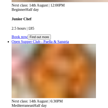
Next class: 14th August | 12:00PM
Beginner
Half day
Junior Chef ​​​​‌ ‍ ​‍​‍‌‍ ‌ ​‍‌‍‍‌‌‍‌ ‌‍‍‌‌‍ ‍​‍​‍​ ‍‍​‍​‍‌ ​ ‌‍​‌‌‍ ‍‌‍‍‌‌ ‌​‌ ‍‌​‍ ‍‌‍‍‌‌‍ ​‍​‍​‍ ​​‍​‍‌‍‍​‌ ​‍‌‍‌‌‌‍‌‍​‍​‍​ ‍‍​‍​‍‌‍‍​‌ ‌​‌ ‌​‌ ​​‌ ​ ​ ‍‍​‍ ​‍ ‌‍ ​​‍ ‌‌‍​‌‌‍ ‍‌‍‌​​‍ ‌‌ ​‍​‍ ‌‌‍‍​‌‍ ‌ ‌​‌‍‌‌‌‍ ​‌ ​ ​‍ ‌‌ ​ ‌ ‌​‌ ‌‌‌‍‌​‌‍‍‌‌‍ ​‍ ‍‌ ‌‍‌‍‌‌‌ ​‍‌‍​ ‌‍‌‌‌‍ ​​‍ ‍‌‍​‌‌ ​​‌ ​​​‍ ‌‍‍‌‌‍ ‍‌ ‌​‌‍‌‌‌‍ ‍‌ ‌​​‍ ‌‍‌‌‌‍‌​‌‍‍‌‌ ‌​​‍ ‌‍ ‌‌‍ ‌‍‌​‌‍‌‌​ ‌‌ ​​‌ ​‍‌‍‌‌‌ ​ ‌‍‌‌‌‍ ‍‌ ‌​‌‍​‌‌ ‌​‌‍‍‌‌‍ ‌‍ ‍​ ‍ ‌‍‍‌‌‍‌​​ ‌‌‍‌​‌‍‌‍​ ​‍​ ‍‌‌‍‌‍‌‍​‍​ ‌​‌‍‌​​‍ ‌​ ‌​​ ‌ ​ ‍‌‌‍‌‍​‍ ‌​ ‌​​ ‌‍​ ‌‌‌‍​ ​‍ ‌​ ‍‌​ ​​​ ‌ ​ ‍​​‍ ‌‌‍​‍‌‍​ ​ ‌‍​ ​‍​ ​ ​ ​‍‌‍‌‌​ ‌‍‌‍​‍​ ‌‍​ ​‍​ ​‌​ ‍ ‌ ‌​‌ ‍‌‌ ​​‌‍‌‌​ ‌‌‍‍​‌‍ ‌ ‌​‌‍‌‌‌‍ ​‌​​ ‌‍ ​‌‍​‌‌ ​ ‌ ​ ​ ‍ ‌ ​​‌‍​‌‌ ‌​‌‍‍​​ ‌‌ ‌​‌‍‍‌‌ ‌​‌‍ ​‌‍‌‌​ ‌‍​‍‌‍​‌‌ ​ ‌‍‌‌‌‌‌‌‌ ​‍‌‍ ​​ ‌‌‍‍​‌ ‌​‌ ‌​‌ ​​‌ ​ ​‍‌‌​ ​ ‌​​‌​‍‌‌​ ​‍‌​‌‍​‍‌‌​ ​‍‌​‌‍‌‍ ​​‍ ‌‌‍​‌‌‍ ‍‌‍‌​​‍ ‌‌ ​‍​‍ ‌‌‍‍​‌‍ ‌ ‌​‌‍‌‌‌‍ ​‌ ​ ​‍ ‌‌ ​ ‌ ‌​‌ ‌‌‌‍‌​‌‍‍‌‌‍ ​‍ ‍‌ ‌‍‌‍‌‌‌ ​‍‌‍​ ‌‍‌‌‌‍ ​​‍ ‍‌‍​‌‌ ​​‌ ​​​‍‌‍‌‍‍‌‌‍‌​​ ‌‌‍‌​‌‍‌‍​ ​‍​ ‍‌‌‍‌‍‌‍​‍​ ‌​‌‍‌​​‍ ‌​ ‌​​ ‌ ​ ‍‌‌‍‌‍​‍ ‌​ ‌​​ ‌‍​ ‌‌‌‍​ ​‍ ‌​ ‍‌​ ​​​ ‌ ​ ‍​​‍ ‌‌‍​‍‌‍​ ​ ‌‍​ ​‍​ ​ ​ ​‍‌‍‌‌​ ‌‍‌‍​‍​ ‌‍​ ​‍​ ​‌​‍‌‍‌ ‌​‌ ‍‌‌ ​​‌‍‌‌​ ‌‌‍‍​‌‍ ‌ ‌​‌‍‌‌‌‍ ​‌​​ ‌‍ ​‌‍​‌‌ ​ ‌ ​ ​‍‌‍‌ ​​‌‍​‌‌ ‌​‌‍‍​​ ‌‌ ‌​‌‍‍‌‌ ‌​‌‍ ​‌‍‌‌​‍‌‍‌ ​​‌‍‌‌‌ ​‍‌ ​ ‌ ​​‌‍‌‌‌‍​ ‌ ‌​‌‍‍‌‌ ‌‍‌‍‌‌​ ‌‌ ​​‌ ‌‌‌‍​‍‌‍ ​‌‍‍‌‌ ​ ‌‍‍​‌‍‌‌‌‍‌​​‍​‍‌ ‌
2.5 hours​​​​‌ ‍ ​‍​‍‌‍ ‌ ​‍‌‍‍‌‌‍‌ ‌‍‍‌‌‍ ‍​‍​‍​ ‍‍​‍​‍‌ ​ ‌‍​‌‌‍ ‍‌‍‍‌‌ ‌​‌ ‍‌​‍ ‍‌‍‍‌‌‍ ​‍​‍​‍ ​​‍​‍‌‍‍​‌ ​‍‌‍‌‌‌‍‌‍​‍​‍​ ‍‍​‍​‍‌‍‍​‌ ‌​‌ ‌​‌ ​​‌ ​ ​ ‍‍​‍ ​‍ ‌‍ ​​‍ ‌‌‍​‌‌‍ ‍‌‍‌​​‍ ‌‌ ​‍​‍ ‌‌‍‍​‌‍ ‌ ‌​‌‍‌‌‌‍ ​‌ ​ ​‍ ‌‌ ​ ‌ ‌​‌ ‌‌‌‍‌​‌‍‍‌‌‍ ​‍ ‍‌ ‌‍‌‍‌‌‌ ​‍‌‍​ ‌‍‌‌‌‍ ​​‍ ‍‌‍​‌‌ ​​‌ ​​​‍ ‌‍‍‌‌‍ ‍‌ ‌​‌‍‌‌‌‍ ‍‌ ‌​​‍ ‌‍‌‌‌‍‌​‌‍‍‌‌ ‌​​‍ ‌‍ ‌‌‍ ‌‍‌​‌‍‌‌​ ‌‌ ​​‌ ​‍‌‍‌‌‌ ​ ‌‍‌‌‌‍ ‍‌ ‌​‌‍​‌‌ ‌​‌‍‍‌‌‍ ‌‍ ‍​ ‍ ‌‍‍‌‌‍‌​​ ‌‌‍‌​‌‍‌‍​ ​‍​ ‍‌‌‍‌‍‌‍​‍​ ‌​‌‍‌​​‍ ‌​ ‌​​ ‌ ​ ‍‌‌‍‌‍​‍ ‌​ ‌​​ ‌‍​ ‌‌‌‍​ ​‍ ‌​ ‍‌​ ​​​ ‌ ​ ‍​​‍ ‌‌‍​‍‌‍​ ​ ‌‍​ ​‍​ ​ ​ ​‍‌‍‌‌​ ‌‍‌‍​‍​ ‌‍​ ​‍​ ​‌​ ‍ ‌ ‌​‌ ‍‌‌ ​​‌‍‌‌​ ‌‌‍‍​‌‍ ‌ ‌​‌‍‌‌‌‍ ​‌​​ ‌‍ ​‌‍​‌‌ ​ ‌ ​ ​ ‍ ‌ ​​‌‍​‌‌ ‌​‌‍‍​​ ‌‌ ‌​‌‍‍‌‌‍ ‌‌‍‌‌​ ‌‍​‍‌‍​‌‌ ​ ‌‍‌‌‌‌‌‌‌ ​‍‌‍ ​​ ‌‌‍‍​‌ ‌​‌ ‌​‌ ​​‌ ​ ​‍‌‌​ ​ ‌​​‌​‍‌‌​ ​‍‌​‌‍​‍‌‌​ ​‍‌​‌‍‌‍ ​​‍ ‌‌‍​‌‌‍ ‍‌‍‌​​‍ ‌‌ ​‍​‍ ‌‌‍‍​‌‍ ‌ ‌​‌‍‌‌‌‍ ​‌ ​ ​‍ ‌‌ ​ ‌ ‌​‌ ‌‌‌‍‌​‌‍‍‌‌‍ ​‍ ‍‌ ‌‍‌‍‌‌‌ ​‍‌‍​ ‌‍‌‌‌‍ ​​‍ ‍‌‍​‌‌ ​​‌ ​​​‍‌‍‌‍‍‌‌‍‌​​ ‌‌‍‌​‌‍‌‍​ ​‍​ ‍‌‌‍‌‍‌‍​‍​ ‌​‌‍‌​​‍ ‌​ ‌​​ ‌ ​ ‍‌‌‍‌‍​‍ ‌​ ‌​​ ‌‍​ ‌‌‌‍​ ​‍ ‌​ ‍‌​ ​​​ ‌ ​ ‍​​‍ ‌‌‍​‍‌‍​ ​ ‌‍​ ​‍​ ​ ​ ​‍‌‍‌‌​ ‌‍‌‍​‍​ ‌‍​ ​‍​ ​‌​‍‌‍‌ ‌​‌ ‍‌‌ ​​‌‍‌‌​ ‌‌‍‍​‌‍ ‌ ‌​‌‍‌‌‌‍ ​‌​​ ‌‍ ​‌‍​‌‌ ​ ‌ ​ ​‍‌‍‌ ​​‌‍​‌‌ ‌​‌‍‍​​ ‌‌ ‌​‌‍‍‌‌‍ ‌‌‍‌‌​‍‌‍‌ ​​‌‍‌‌‌ ​‍‌ ​ ‌ ​​‌‍‌‌‌‍​ ‌ ‌​‌‍‍‌‌ ‌‍‌‍‌‌​ ‌‌ ​​‌ ‌‌‌‍​‍‌‍ ​‌‍‍‌‌ ​ ‌‍‍​‌‍‌‌‌‍‌​​‍​‍‌ ‌ | £85​​​​‌ ‍ ​‍​‍‌‍ ‌ ​‍‌‍‍‌‌‍‌ ‌‍‍‌‌‍ ‍​‍​‍​ ‍‍​‍​‍‌ ​ ‌‍​‌‌‍ ‍‌‍‍‌‌ ‌​‌ ‍‌​‍ ‍‌‍‍‌‌‍ ​‍​‍​‍ ​​‍​‍‌‍‍​‌ ​‍‌‍‌‌‌‍‌‍​‍​‍​ ‍‍​‍​‍‌‍‍​‌ ‌​‌ ‌​‌ ​​‌ ​ ​ ‍‍​‍ ​‍ ‌‍ ​​‍ ‌‌‍​‌‌‍ ‍‌‍‌​​‍ ‌‌ ​‍​‍ ‌‌‍‍​‌‍ ‌ ‌​‌‍‌‌‌‍ ​‌ ​ ​‍ ‌‌ ​ ‌ ‌​‌ ‌‌‌‍‌​‌‍‍‌‌‍ ​‍ ‍‌ ‌‍‌‍‌‌‌ ​‍‌‍​ ‌‍‌‌‌‍ ​​‍ ‍‌‍​‌‌ ​​‌ ​​​‍ ‌‍‍‌‌‍ ‍‌ ‌​‌‍‌‌‌‍ ‍‌ ‌​​‍ ‌‍‌‌‌‍‌​‌‍‍‌‌ ‌​​‍ ‌‍ ‌‌‍ ‌‍‌​‌‍‌‌​ ‌‌ ​​‌ ​‍‌‍‌‌‌ ​ ‌‍‌‌‌‍ ‍‌ ‌​‌‍​‌‌ ‌​‌‍‍‌‌‍ ‌‍ ‍​ ‍ ‌‍‍‌‌‍‌​​ ‌‌‍‌​‌‍‌‍​ ​‍​ ‍‌‌‍‌‍‌‍​‍​ ‌​‌‍‌​​‍ ‌​ ‌​​ ‌ ​ ‍‌‌‍‌‍​‍ ‌​ ‌​​ ‌‍​ ‌‌‌‍​ ​‍ ‌​ ‍‌​ ​​​ ‌ ​ ‍​​‍ ‌‌‍​‍‌‍​ ​ ‌‍​ ​‍​ ​ ​ ​‍‌‍‌‌​ ‌‍‌‍​‍​ ‌‍​ ​‍​ ​‌​ ‍ ‌ ‌​‌ ‍‌‌ ​​‌‍‌‌​ ‌‌‍‍​‌‍ ‌ ‌​‌‍‌‌‌‍ ​‌​​ ‌‍ ​‌‍​‌‌ ​ ‌ ​ ​ ‍ ‌ ​​‌‍​‌‌ ‌​‌‍‍​​ ‌‌ ​​‌ ​‍‌‍‍‌‌‍​ ‌‍‌‌​ ‌‍​‍‌‍​‌‌ ​ ‌‍‌‌‌‌‌‌‌ ​‍‌‍ ​​ ‌‌‍‍​‌ ‌​‌ ‌​‌ ​​‌ ​ ​‍‌‌​ ​ ‌​​‌​‍‌‌​ ​‍‌​‌‍​‍‌‌​ ​‍‌​‌‍‌‍ ​​‍ ‌‌‍​‌‌‍ ‍‌‍‌​​‍ ‌‌ ​‍​‍ ‌‌‍‍​‌‍ ‌ ‌​‌‍‌‌‌‍ ​‌ ​ ​‍ ‌‌ ​ ‌ ‌​‌ ‌‌‌‍‌​‌‍‍‌‌‍ ​‍ ‍‌ ‌‍‌‍‌‌‌ ​‍‌‍​ ‌‍‌‌‌‍ ​​‍ ‍‌‍​‌‌ ​​‌ ​​​‍‌‍‌‍‍‌‌‍‌​​ ‌‌‍‌​‌‍‌‍​ ​‍​ ‍‌‌‍‌‍‌‍​‍​ ‌​‌‍‌​​‍ ‌​ ‌​​ ‌ ​ ‍‌‌‍‌‍​‍ ‌​ ‌​​ ‌‍​ ‌‌‌‍​ ​‍ ‌​ ‍‌​ ​​​ ‌ ​ ‍​​‍ ‌‌‍​‍‌‍​ ​ ‌‍​ ​‍​ ​ ​ ​‍‌‍‌‌​ ‌‍‌‍​‍​ ‌‍​ ​‍​ ​‌​‍‌‍‌ ‌​‌ ‍‌‌ ​​‌‍‌‌​ ‌‌‍‍​‌‍ ‌ ‌​‌‍‌‌‌‍ ​‌​​ ‌‍ ​‌‍​‌‌ ​ ‌ ​ ​‍‌‍‌ ​​‌‍​‌‌ ‌​‌‍‍​​ ‌‌ ​​‌ ​‍‌‍‍‌‌‍​ ‌‍‌‌​‍‌‍‌ ​​‌‍‌‌‌ ​‍‌ ​ ‌ ​​‌‍‌‌‌‍​ ‌ ‌​‌‍‍‌‌ ‌‍‌‍‌‌​ ‌‌ ​​‌ ‌‌‌‍​‍‌‍ ​‌‍‍‌‌ ​ ‌‍‍​‌‍‌‌‌‍‌​​‍​‍‌ ‌
Book now
Find out more
Open Supper Club - Paella & Sangria​​​​‌ ‍ ​‍​‍‌‍ ‌ ​‍‌‍‍‌‌‍‌ ‌‍‍‌‌‍ ‍​‍​‍​ ‍‍​‍​‍‌ ​ ‌‍​‌‌‍ ‍‌‍‍‌‌ ‌​‌ ‍‌​‍ ‍‌‍‍‌‌‍ ​‍​‍​‍ ​​‍​‍‌‍‍​‌ ​‍‌‍‌‌‌‍‌‍​‍​‍​ ‍‍​‍​‍‌‍‍​‌ ‌​‌ ‌​‌ ​​‌ ​ ​ ‍‍​‍ ​‍ ‌‍ ​​‍ ‌‌‍​‌‌‍ ‍‌‍‌​​‍ ‌‌ ​‍​‍ ‌‌‍‍​‌‍ ‌ ‌​‌‍‌‌‌‍ ​‌ ​ ​‍ ‌‌ ​ ‌ ‌​‌ ‌‌‌‍‌​‌‍‍‌‌‍ ​‍ ‍‌ ‌‍‌‍‌‌‌ ​‍‌‍​ ‌‍‌‌‌‍ ​​‍ ‍‌‍​‌‌ ​​‌ ​​​‍ ‌‍‍‌‌‍ ‍‌ ‌​‌‍‌‌‌‍ ‍‌ ‌​​‍ ‌‍‌‌‌‍‌​‌‍‍‌‌ ‌​​‍ ‌‍ ‌‌‍ ‌‍‌​‌‍‌‌​ ‌‌ ​​‌ ​‍‌‍‌‌‌ ​ ‌‍‌‌‌‍ ‍‌ ‌​‌‍​‌‌ ‌​‌‍‍‌‌‍ ‌‍ ‍​ ‍ ‌‍‍‌‌‍‌​​ ‌​ ‌‍​ ‌‌​ ​ ​ ​​​ ​​‌‍​‍‌‍‌‌‌‍​‌​‍ ‌​ ‌ ‌‍‌‌‌‍‌​‌‍​‌​‍ ‌​ ‌​​ ‌​‌‍​‌​ ‍​​‍ ‌‌‍​‍​ ‌ ​ ‍‌‌‍‌‌​‍ ‌​ ‌‍‌‍‌‌​ ‌‌​ ​‍​ ‌‍​ ‍‌​ ​​​ ​‌‌‍​‍​ ‌​‌‍‌‍​ ​‌​ ‍ ‌ ‌​‌ ‍‌‌ ​​‌‍‌‌​ ‌‌‍‍​‌‍ ‌ ‌​‌‍‌‌‌‍ ​‌​​ ‌‍ ​‌‍​‌‌ ​ ‌ ​ ​ ‍ ‌ ​​‌‍​‌‌ ‌​‌‍‍​​ ‌‌ ‌​‌‍‍‌‌ ‌​‌‍ ​‌‍‌‌​ ‌‍​‍‌‍​‌‌ ​ ‌‍‌‌‌‌‌‌‌ ​‍‌‍ ​​ ‌‌‍‍​‌ ‌​‌ ‌​‌ ​​‌ ​ ​‍‌‌​ ​ ‌​​‌​‍‌‌​ ​‍‌​‌‍​‍‌‌​ ​‍‌​‌‍‌‍ ​​‍ ‌‌‍​‌‌‍ ‍‌‍‌​​‍ ‌‌ ​‍​‍ ‌‌‍‍​‌‍ ‌ ‌​‌‍‌‌‌‍ ​‌ ​ ​‍ ‌‌ ​ ‌ ‌​‌ ‌‌‌‍‌​‌‍‍‌‌‍ ​‍ ‍‌ ‌‍‌‍‌‌‌ ​‍‌‍​ ‌‍‌‌‌‍ ​​‍ ‍‌‍​‌‌ ​​‌ ​​​‍‌‍‌‍‍‌‌‍‌​​ ‌​ ‌‍​ ‌‌​ ​ ​ ​​​ ​​‌‍​‍‌‍‌‌‌‍​‌​‍ ‌​ ‌ ‌‍‌‌‌‍‌​‌‍​‌​‍ ‌​ ‌​​ ‌​‌‍​‌​ ‍​​‍ ‌‌‍​‍​ ‌ ​ ‍‌‌‍‌‌​‍ ‌​ ‌‍‌‍‌‌​ ‌‌​ ​‍​ ‌‍​ ‍‌​ ​​​ ​‌‌‍​‍​ ‌​‌‍‌‍​ ​‌​‍‌‍‌ ‌​‌ ‍‌‌ ​​‌‍‌‌​ ‌‌‍‍​‌‍ ‌ ‌​‌‍‌‌‌‍ ​‌​​ ‌‍ ​‌‍​‌‌ ​ ‌ ​ ​‍‌‍‌ ​​‌‍​‌‌ ‌​‌‍‍​​ ‌‌ ‌​‌‍‍‌‌ ‌​‌‍ ​‌‍‌‌​‍‌‍‌ ​​‌‍‌‌‌ ​‍‌ ​ ‌ ​​‌‍‌‌‌‍​ ‌ ‌​‌‍‍‌‌ ‌‍‌‍‌‌​ ‌‌ ​​‌ ‌‌‌‍​‍‌‍ ​‌‍‍‌‌ ​ ‌‍‍​‌‍‌‌‌‍‌​​‍​‍‌ ‌
Next class: 14th August | 6:30PM
Mediterranean
Half day