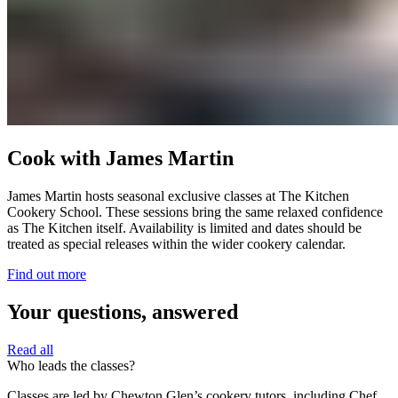
Cook with James Martin​​​​‌ ‍ ​‍​‍‌‍ ‌ ​‍‌‍‍‌‌‍‌ ‌‍‍‌‌‍ ‍​‍​‍​ ‍‍​‍​‍‌ ​ ‌‍​‌‌‍ ‍‌‍‍‌‌ ‌​‌ ‍‌​‍ ‍‌‍‍‌‌‍ ​‍​‍​‍ ​​‍​‍‌‍‍​‌ ​‍‌‍‌‌‌‍‌‍​‍​‍​ ‍‍​‍​‍‌‍‍​‌ ‌​‌ ‌​‌ ​​‌ ​ ​ ‍‍​‍ ​‍ ‌‍ ​​‍ ‌‌‍​‌‌‍ ‍‌‍‌​​‍ ‌‌ ​‍​‍ ‌‌‍‍​‌‍ ‌ ‌​‌‍‌‌‌‍ ​‌ ​ ​‍ ‌‌ ​ ‌ ‌​‌ ‌‌‌‍‌​‌‍‍‌‌‍ ​‍ ‍‌ ‌‍‌‍‌‌‌ ​‍‌‍​ ‌‍‌‌‌‍ ​​‍ ‍‌‍​‌‌ ​​‌ ​​​‍ ‌‍‍‌‌‍ ‍‌ ‌​‌‍‌‌‌‍ ‍‌ ‌​​‍ ‌‍‌‌‌‍‌​‌‍‍‌‌ ‌​​‍ ‌‍ ‌‌‍ ‌‍‌​‌‍‌‌​ ‌‌ ​​‌ ​‍‌‍‌‌‌ ​ ‌‍‌‌‌‍ ‍‌ ‌​‌‍​‌‌ ‌​‌‍‍‌‌‍ ‌‍ ‍​ ‍ ‌‍‍‌‌‍‌​​ ‌‌‍‍​‌‍ ‌ ‌​‌‍‌‌‌‍ ​‌​​ ‌‍ ​‌‍​‌‌ ​ ‌ ​ ‌​‍‌‌‍ ‍‌‍‌​‌‍‌‌‌ ‍​​‍ ‌​ ‍‌​ ​ ​ ‌‌​ ‌‌​ ​‍‌‍​‌​ ‌‍‌‍​ ​‍ ‌​ ​​​ ​‌‌‍‌​​ ‍‌​‍ ‌​ ‌​​ ‌‍​ ‌‌‌‍‌​​‍ ‌‌‍​‍​ ‌ ​ ​ ​ ‌‍​‍ ‌​ ‌‍​ ‍​​ ‌​‌‍​‍‌‍​ ​ ‌‌​ ​‍‌‍​‍​ ‌‍​ ​​​ ‌‌​ ‌‌​ ‍ ‌ ‌​‌ ‍‌‌ ​​‌‍‌‌​ ‌‌‍‍​‌‍ ‌ ‌​‌‍‌‌‌‍ ​‌​​ ‌‍ ​‌‍​‌‌ ​ ‌ ​ ‌​‍‌‌‍ ‍‌‍‌​‌‍‌‌‌ ‍​​ ‍ ‌ ​​‌‍​‌‌ ‌​‌‍‍​​ ‌‌ ​​‌‍​‌‌‍‌ ‌‍‌‌‌​​‍‌ ‌‌‌‍‍‌‌‍ ​‌‍‌​‌‍‌‌‌ ​‍​‍‌‌​ ‌‌‌​​‍‌‌ ‌‍‍ ‌‍‌‌‌ ‍‌​‍‌‌​ ​ ‌​‌​​‍‌‌​ ​ ‌​‌​​‍‌‌​ ​‍​ ​‍​ ​​​ ​‌‌‍​‍​ ‍‌​ ‌‍‌‍​‌‌‍‌‍‌‍​‌​ ‌​‌‍‌‍‌‍​ ​ ‌​​‍‌‌​ ​‍​ ​‍​‍‌‌​ ‌‌‌​‌​​‍ ‍‌‍‍​‌‍‌‌‌‍​‌‌‍‌​‌‍‍‌‌‍ ‍‌‍‌ ​ ‌‍​‍‌‍​‌‌ ​ ‌‍‌‌‌‌‌‌‌ ​‍‌‍ ​​ ‌‌‍‍​‌ ‌​‌ ‌​‌ ​​‌ ​ ​‍‌‌​ ​ ‌​​‌​‍‌‌​ ​‍‌​‌‍​‍‌‌​ ​‍‌​‌‍‌‍ ​​‍ ‌‌‍​‌‌‍ ‍‌‍‌​​‍ ‌‌ ​‍​‍ ‌‌‍‍​‌‍ ‌ ‌​‌‍‌‌‌‍ ​‌ ​ ​‍ ‌‌ ​ ‌ ‌​‌ ‌‌‌‍‌​‌‍‍‌‌‍ ​‍ ‍‌ ‌‍‌‍‌‌‌ ​‍‌‍​ ‌‍‌‌‌‍ ​​‍ ‍‌‍​‌‌ ​​‌ ​​​‍‌‍‌‍‍‌‌‍‌​​ ‌‌‍‍​‌‍ ‌ ‌​‌‍‌‌‌‍ ​‌​​ ‌‍ ​‌‍​‌‌ ​ ‌ ​ ‌​‍‌‌‍ ‍‌‍‌​‌‍‌‌‌ ‍​​‍ ‌​ ‍‌​ ​ ​ ‌‌​ ‌‌​ ​‍‌‍​‌​ ‌‍‌‍​ ​‍ ‌​ ​​​ ​‌‌‍‌​​ ‍‌​‍ ‌​ ‌​​ ‌‍​ ‌‌‌‍‌​​‍ ‌‌‍​‍​ ‌ ​ ​ ​ ‌‍​‍ ‌​ ‌‍​ ‍​​ ‌​‌‍​‍‌‍​ ​ ‌‌​ ​‍‌‍​‍​ ‌‍​ ​​​ ‌‌​ ‌‌​‍‌‍‌ ‌​‌ ‍‌‌ ​​‌‍‌‌​ ‌‌‍‍​‌‍ ‌ ‌​‌‍‌‌‌‍ ​‌​​ ‌‍ ​‌‍​‌‌ ​ ‌ ​ ‌​‍‌‌‍ ‍‌‍‌​‌‍‌‌‌ ‍​​‍‌‍‌ ​​‌‍​‌‌ ‌​‌‍‍​​ ‌‌ ​​‌‍​‌‌‍‌ ‌‍‌‌‌​​‍‌ ‌‌‌‍‍‌‌‍ ​‌‍‌​‌‍‌‌‌ ​‍​‍‌‌​ ‌‌‌​​‍‌‌ ‌‍‍ ‌‍‌‌‌ ‍‌​‍‌‌​ ​ ‌​‌​​‍‌‌​ ​ ‌​‌​​‍‌‌​ ​‍​ ​‍​ ​​​ ​‌‌‍​‍​ ‍‌​ ‌‍‌‍​‌‌‍‌‍‌‍​‌​ ‌​‌‍‌‍‌‍​ ​ ‌​​‍‌‌​ ​‍​ ​‍​‍‌‌​ ‌‌‌​‌​​‍ ‍‌‍‍​‌‍‌‌‌‍​‌‌‍‌​‌‍‍‌‌‍ ‍‌‍‌ ​‍‌‍‌ ​​‌‍‌‌‌ ​‍‌ ​ ‌ ​​‌‍‌‌‌‍​ ‌ ‌​‌‍‍‌‌ ‌‍‌‍‌‌​ ‌‌ ​​‌ ‌‌‌‍​‍‌‍ ​‌‍‍‌‌ ​ ‌‍‍​‌‍‌‌‌‍‌​​‍​‍‌ ‌
James Martin hosts seasonal exclusive classes at The Kitchen
Cookery School. These sessions bring the same relaxed confidence
as The Kitchen itself. Availability is limited and dates should be
treated as special releases within the wider cookery calendar.​​​​‌ ‍ ​‍​‍‌‍ ‌ ​‍‌‍‍‌‌‍‌ ‌‍‍‌‌‍ ‍​‍​‍​ ‍‍​‍​‍‌ ​ ‌‍​‌‌‍ ‍‌‍‍‌‌ ‌​‌ ‍‌​‍ ‍‌‍‍‌‌‍ ​‍​‍​‍ ​​‍​‍‌‍‍​‌ ​‍‌‍‌‌‌‍‌‍​‍​‍​ ‍‍​‍​‍‌‍‍​‌ ‌​‌ ‌​‌ ​​‌ ​ ​ ‍‍​‍ ​‍ ‌‍ ​​‍ ‌‌‍​‌‌‍ ‍‌‍‌​​‍ ‌‌ ​‍​‍ ‌‌‍‍​‌‍ ‌ ‌​‌‍‌‌‌‍ ​‌ ​ ​‍ ‌‌ ​ ‌ ‌​‌ ‌‌‌‍‌​‌‍‍‌‌‍ ​‍ ‍‌ ‌‍‌‍‌‌‌ ​‍‌‍​ ‌‍‌‌‌‍ ​​‍ ‍‌‍​‌‌ ​​‌ ​​​‍ ‌‍‍‌‌‍ ‍‌ ‌​‌‍‌‌‌‍ ‍‌ ‌​​‍ ‌‍‌‌‌‍‌​‌‍‍‌‌ ‌​​‍ ‌‍ ‌‌‍ ‌‍‌​‌‍‌‌​ ‌‌ ​​‌ ​‍‌‍‌‌‌ ​ ‌‍‌‌‌‍ ‍‌ ‌​‌‍​‌‌ ‌​‌‍‍‌‌‍ ‌‍ ‍​ ‍ ‌‍‍‌‌‍‌​​ ‌‌‍‍​‌‍ ‌ ‌​‌‍‌‌‌‍ ​‌​​ ‌‍ ​‌‍​‌‌ ​ ‌ ​ ‌​‍‌‌‍ ‍‌‍‌​‌‍‌‌‌ ‍​​‍ ‌​ ‍‌​ ​ ​ ‌‌​ ‌‌​ ​‍‌‍​‌​ ‌‍‌‍​ ​‍ ‌​ ​​​ ​‌‌‍‌​​ ‍‌​‍ ‌​ ‌​​ ‌‍​ ‌‌‌‍‌​​‍ ‌‌‍​‍​ ‌ ​ ​ ​ ‌‍​‍ ‌​ ‌‍​ ‍​​ ‌​‌‍​‍‌‍​ ​ ‌‌​ ​‍‌‍​‍​ ‌‍​ ​​​ ‌‌​ ‌‌​ ‍ ‌ ‌​‌ ‍‌‌ ​​‌‍‌‌​ ‌‌‍‍​‌‍ ‌ ‌​‌‍‌‌‌‍ ​‌​​ ‌‍ ​‌‍​‌‌ ​ ‌ ​ ‌​‍‌‌‍ ‍‌‍‌​‌‍‌‌‌ ‍​​ ‍ ‌ ​​‌‍​‌‌ ‌​‌‍‍​​ ‌‌ ​​‌‍​‌‌‍‌ ‌‍‌‌‌​​‍‌ ‌‌‌‍‍‌‌‍ ​‌‍‌​‌‍‌‌‌ ​‍​‍‌‌​ ‌‌‌​​‍‌‌ ‌‍‍ ‌‍‌‌‌ ‍‌​‍‌‌​ ​ ‌​‌​​‍‌‌​ ​ ‌​‌​​‍‌‌​ ​‍​ ​‍​ ​​​ ​‌‌‍​‍​ ‍‌​ ‌‍‌‍​‌‌‍‌‍‌‍​‌​ ‌​‌‍‌‍‌‍​ ​ ‌​​‍‌‌​ ​‍​ ​‍​‍‌‌​ ‌‌‌​‌​​‍ ‍‌‍​‍‌‍ ‌‍‌​‌ ‍‌​ ‌‍​‍‌‍​‌‌ ​ ‌‍‌‌‌‌‌‌‌ ​‍‌‍ ​​ ‌‌‍‍​‌ ‌​‌ ‌​‌ ​​‌ ​ ​‍‌‌​ ​ ‌​​‌​‍‌‌​ ​‍‌​‌‍​‍‌‌​ ​‍‌​‌‍‌‍ ​​‍ ‌‌‍​‌‌‍ ‍‌‍‌​​‍ ‌‌ ​‍​‍ ‌‌‍‍​‌‍ ‌ ‌​‌‍‌‌‌‍ ​‌ ​ ​‍ ‌‌ ​ ‌ ‌​‌ ‌‌‌‍‌​‌‍‍‌‌‍ ​‍ ‍‌ ‌‍‌‍‌‌‌ ​‍‌‍​ ‌‍‌‌‌‍ ​​‍ ‍‌‍​‌‌ ​​‌ ​​​‍‌‍‌‍‍‌‌‍‌​​ ‌‌‍‍​‌‍ ‌ ‌​‌‍‌‌‌‍ ​‌​​ ‌‍ ​‌‍​‌‌ ​ ‌ ​ ‌​‍‌‌‍ ‍‌‍‌​‌‍‌‌‌ ‍​​‍ ‌​ ‍‌​ ​ ​ ‌‌​ ‌‌​ ​‍‌‍​‌​ ‌‍‌‍​ ​‍ ‌​ ​​​ ​‌‌‍‌​​ ‍‌​‍ ‌​ ‌​​ ‌‍​ ‌‌‌‍‌​​‍ ‌‌‍​‍​ ‌ ​ ​ ​ ‌‍​‍ ‌​ ‌‍​ ‍​​ ‌​‌‍​‍‌‍​ ​ ‌‌​ ​‍‌‍​‍​ ‌‍​ ​​​ ‌‌​ ‌‌​‍‌‍‌ ‌​‌ ‍‌‌ ​​‌‍‌‌​ ‌‌‍‍​‌‍ ‌ ‌​‌‍‌‌‌‍ ​‌​​ ‌‍ ​‌‍​‌‌ ​ ‌ ​ ‌​‍‌‌‍ ‍‌‍‌​‌‍‌‌‌ ‍​​‍‌‍‌ ​​‌‍​‌‌ ‌​‌‍‍​​ ‌‌ ​​‌‍​‌‌‍‌ ‌‍‌‌‌​​‍‌ ‌‌‌‍‍‌‌‍ ​‌‍‌​‌‍‌‌‌ ​‍​‍‌‌​ ‌‌‌​​‍‌‌ ‌‍‍ ‌‍‌‌‌ ‍‌​‍‌‌​ ​ ‌​‌​​‍‌‌​ ​ ‌​‌​​‍‌‌​ ​‍​ ​‍​ ​​​ ​‌‌‍​‍​ ‍‌​ ‌‍‌‍​‌‌‍‌‍‌‍​‌​ ‌​‌‍‌‍‌‍​ ​ ‌​​‍‌‌​ ​‍​ ​‍​‍‌‌​ ‌‌‌​‌​​‍ ‍‌‍​‍‌‍ ‌‍‌​‌ ‍‌​‍‌‍‌ ​​‌‍‌‌‌ ​‍‌ ​ ‌ ​​‌‍‌‌‌‍​ ‌ ‌​‌‍‍‌‌ ‌‍‌‍‌‌​ ‌‌ ​​‌ ‌‌‌‍​‍‌‍ ​‌‍‍‌‌ ​ ‌‍‍​‌‍‌‌‌‍‌​​‍​‍‌ ‌
Find out more​​​​‌ ‍ ​‍​‍‌‍ ‌ ​‍‌‍‍‌‌‍‌ ‌‍‍‌‌‍ ‍​‍​‍​ ‍‍​‍​‍‌ ​ ‌‍​‌‌‍ ‍‌‍‍‌‌ ‌​‌ ‍‌​‍ ‍‌‍‍‌‌‍ ​‍​‍​‍ ​​‍​‍‌‍‍​‌ ​‍‌‍‌‌‌‍‌‍​‍​‍​ ‍‍​‍​‍‌‍‍​‌ ‌​‌ ‌​‌ ​​‌ ​ ​ ‍‍​‍ ​‍ ‌‍ ​​‍ ‌‌‍​‌‌‍ ‍‌‍‌​​‍ ‌‌ ​‍​‍ ‌‌‍‍​‌‍ ‌ ‌​‌‍‌‌‌‍ ​‌ ​ ​‍ ‌‌ ​ ‌ ‌​‌ ‌‌‌‍‌​‌‍‍‌‌‍ ​‍ ‍‌ ‌‍‌‍‌‌‌ ​‍‌‍​ ‌‍‌‌‌‍ ​​‍ ‍‌‍​‌‌ ​​‌ ​​​‍ ‌‍‍‌‌‍ ‍‌ ‌​‌‍‌‌‌‍ ‍‌ ‌​​‍ ‌‍‌‌‌‍‌​‌‍‍‌‌ ‌​​‍ ‌‍ ‌‌‍ ‌‍‌​‌‍‌‌​ ‌‌ ​​‌ ​‍‌‍‌‌‌ ​ ‌‍‌‌‌‍ ‍‌ ‌​‌‍​‌‌ ‌​‌‍‍‌‌‍ ‌‍ ‍​ ‍ ‌‍‍‌‌‍‌​​ ‌‌‍‍​‌‍ ‌ ‌​‌‍‌‌‌‍ ​‌​​ ‌‍ ​‌‍​‌‌ ​ ‌ ​ ‌​‍‌‌‍ ‍‌‍‌​‌‍‌‌‌ ‍​​‍ ‌​ ‍‌​ ​ ​ ‌‌​ ‌‌​ ​‍‌‍​‌​ ‌‍‌‍​ ​‍ ‌​ ​​​ ​‌‌‍‌​​ ‍‌​‍ ‌​ ‌​​ ‌‍​ ‌‌‌‍‌​​‍ ‌‌‍​‍​ ‌ ​ ​ ​ ‌‍​‍ ‌​ ‌‍​ ‍​​ ‌​‌‍​‍‌‍​ ​ ‌‌​ ​‍‌‍​‍​ ‌‍​ ​​​ ‌‌​ ‌‌​ ‍ ‌ ‌​‌ ‍‌‌ ​​‌‍‌‌​ ‌‌‍‍​‌‍ ‌ ‌​‌‍‌‌‌‍ ​‌​​ ‌‍ ​‌‍​‌‌ ​ ‌ ​ ‌​‍‌‌‍ ‍‌‍‌​‌‍‌‌‌ ‍​​ ‍ ‌ ​​‌‍​‌‌ ‌​‌‍‍​​ ‌‌ ​​‌‍​‌‌‍‌ ‌‍‌‌‌​​‍‌ ‌‌‌‍‍‌‌‍ ​‌‍‌​‌‍‌‌‌ ​‍​‍‌‌​ ‌‌‌​​‍‌‌ ‌‍‍ ‌‍‌‌‌ ‍‌​‍‌‌​ ​ ‌​‌​​‍‌‌​ ​ ‌​‌​​‍‌‌​ ​‍​ ​‍​ ​​​ ​‌‌‍​‍​ ‍‌​ ‌‍‌‍​‌‌‍‌‍‌‍​‌​ ‌​‌‍‌‍‌‍​ ​ ‌​​‍‌‌​ ​‍​ ​‍​‍‌‌​ ‌‌‌​‌​​‍ ‍‌ ​ ‌‍‌‌‌‍​ ‌‍ ‌‍ ‍‌‍‌​‌‍​‌‌ ​‍‌ ‍‌‌​​ ‌ ‌​‌‍​‌​‍ ‍‌‍ ​‌‍​‌‌‍​‍‌‍‌‌‌‍ ​​ ‌‍​‍‌‍​‌‌ ​ ‌‍‌‌‌‌‌‌‌ ​‍‌‍ ​​ ‌‌‍‍​‌ ‌​‌ ‌​‌ ​​‌ ​ ​‍‌‌​ ​ ‌​​‌​‍‌‌​ ​‍‌​‌‍​‍‌‌​ ​‍‌​‌‍‌‍ ​​‍ ‌‌‍​‌‌‍ ‍‌‍‌​​‍ ‌‌ ​‍​‍ ‌‌‍‍​‌‍ ‌ ‌​‌‍‌‌‌‍ ​‌ ​ ​‍ ‌‌ ​ ‌ ‌​‌ ‌‌‌‍‌​‌‍‍‌‌‍ ​‍ ‍‌ ‌‍‌‍‌‌‌ ​‍‌‍​ ‌‍‌‌‌‍ ​​‍ ‍‌‍​‌‌ ​​‌ ​​​‍‌‍‌‍‍‌‌‍‌​​ ‌‌‍‍​‌‍ ‌ ‌​‌‍‌‌‌‍ ​‌​​ ‌‍ ​‌‍​‌‌ ​ ‌ ​ ‌​‍‌‌‍ ‍‌‍‌​‌‍‌‌‌ ‍​​‍ ‌​ ‍‌​ ​ ​ ‌‌​ ‌‌​ ​‍‌‍​‌​ ‌‍‌‍​ ​‍ ‌​ ​​​ ​‌‌‍‌​​ ‍‌​‍ ‌​ ‌​​ ‌‍​ ‌‌‌‍‌​​‍ ‌‌‍​‍​ ‌ ​ ​ ​ ‌‍​‍ ‌​ ‌‍​ ‍​​ ‌​‌‍​‍‌‍​ ​ ‌‌​ ​‍‌‍​‍​ ‌‍​ ​​​ ‌‌​ ‌‌​‍‌‍‌ ‌​‌ ‍‌‌ ​​‌‍‌‌​ ‌‌‍‍​‌‍ ‌ ‌​‌‍‌‌‌‍ ​‌​​ ‌‍ ​‌‍​‌‌ ​ ‌ ​ ‌​‍‌‌‍ ‍‌‍‌​‌‍‌‌‌ ‍​​‍‌‍‌ ​​‌‍​‌‌ ‌​‌‍‍​​ ‌‌ ​​‌‍​‌‌‍‌ ‌‍‌‌‌​​‍‌ ‌‌‌‍‍‌‌‍ ​‌‍‌​‌‍‌‌‌ ​‍​‍‌‌​ ‌‌‌​​‍‌‌ ‌‍‍ ‌‍‌‌‌ ‍‌​‍‌‌​ ​ ‌​‌​​‍‌‌​ ​ ‌​‌​​‍‌‌​ ​‍​ ​‍​ ​​​ ​‌‌‍​‍​ ‍‌​ ‌‍‌‍​‌‌‍‌‍‌‍​‌​ ‌​‌‍‌‍‌‍​ ​ ‌​​‍‌‌​ ​‍​ ​‍​‍‌‌​ ‌‌‌​‌​​‍ ‍‌ ​ ‌‍‌‌‌‍​ ‌‍ ‌‍ ‍‌‍‌​‌‍​‌‌ ​‍‌ ‍‌‌​​ ‌ ‌​‌‍​‌​‍ ‍‌‍ ​‌‍​‌‌‍​‍‌‍‌‌‌‍ ​​‍‌‍‌ ​​‌‍‌‌‌ ​‍‌ ​ ‌ ​​‌‍‌‌‌‍​ ‌ ‌​‌‍‍‌‌ ‌‍‌‍‌‌​ ‌‌ ​​‌ ‌‌‌‍​‍‌‍ ​‌‍‍‌‌ ​ ‌‍‍​‌‍‌‌‌‍‌​​‍​‍‌ ‌
Your questions, answered​​​​‌ ‍ ​‍​‍‌‍ ‌ ​‍‌‍‍‌‌‍‌ ‌‍‍‌‌‍ ‍​‍​‍​ ‍‍​‍​‍‌ ​ ‌‍​‌‌‍ ‍‌‍‍‌‌ ‌​‌ ‍‌​‍ ‍‌‍‍‌‌‍ ​‍​‍​‍ ​​‍​‍‌‍‍​‌ ​‍‌‍‌‌‌‍‌‍​‍​‍​ ‍‍​‍​‍‌‍‍​‌ ‌​‌ ‌​‌ ​​‌ ​ ​ ‍‍​‍ ​‍ ‌‍ ​​‍ ‌‌‍​‌‌‍ ‍‌‍‌​​‍ ‌‌ ​‍​‍ ‌‌‍‍​‌‍ ‌ ‌​‌‍‌‌‌‍ ​‌ ​ ​‍ ‌‌ ​ ‌ ‌​‌ ‌‌‌‍‌​‌‍‍‌‌‍ ​‍ ‍‌ ‌‍‌‍‌‌‌ ​‍‌‍​ ‌‍‌‌‌‍ ​​‍ ‍‌‍​‌‌ ​​‌ ​​​‍ ‌‍‍‌‌‍ ‍‌ ‌​‌‍‌‌‌‍ ‍‌ ‌​​‍ ‌‍‌‌‌‍‌​‌‍‍‌‌ ‌​​‍ ‌‍ ‌‌‍ ‌‍‌​‌‍‌‌​ ‌‌ ​​‌ ​‍‌‍‌‌‌ ​ ‌‍‌‌‌‍ ‍‌ ‌​‌‍​‌‌ ‌​‌‍‍‌‌‍ ‌‍ ‍​ ‍ ‌‍‍‌‌‍‌​​ ‌‌‍‍​‌‍ ‌ ‌​‌‍‌‌‌‍ ​‌​​ ‌‍ ​‌‍​‌‌ ​ ‌ ​ ‌​‍‌‌‍ ‍‌‍‌​‌‍‌‌‌ ‍​​‍ ‌​ ‍‌​ ​ ​ ‌‌​ ‌‌​ ​‍‌‍​‌​ ‌‍‌‍​ ​‍ ‌​ ​​​ ​‌‌‍‌​​ ‍‌​‍ ‌​ ‌​​ ‌‍​ ‌‌‌‍‌​​‍ ‌‌‍​‍​ ‌ ​ ​ ​ ‌‍​‍ ‌​ ‌‍​ ‍​​ ‌​‌‍​‍‌‍​ ​ ‌‌​ ​‍‌‍​‍​ ‌‍​ ​​​ ‌‌​ ‌‌​ ‍ ‌ ‌​‌ ‍‌‌ ​​‌‍‌‌​ ‌‌‍‍​‌‍ ‌ ‌​‌‍‌‌‌‍ ​‌​​ ‌‍ ​‌‍​‌‌ ​ ‌ ​ ‌​‍‌‌‍ ‍‌‍‌​‌‍‌‌‌ ‍​​ ‍ ‌ ​​‌‍​‌‌ ‌​‌‍‍​​ ‌‌ ​​‌‍​‌‌‍‌ ‌‍‌‌‌​​‍‌ ‌‌‌‍‍‌‌‍ ​‌‍‌​‌‍‌‌‌ ​‍​‍‌‌​ ‌‌‌​​‍‌‌ ‌‍‍ ‌‍‌‌‌ ‍‌​‍‌‌​ ​ ‌​‌​​‍‌‌​ ​ ‌​‌​​‍‌‌​ ​‍​ ​‍‌‍‌​​ ‍​​ ​‌​ ​​​ ‌ ‌‍‌‍​ ​ ‌‍​‍‌‍‌‍‌‍​ ​ ​​​ ‍‌​‍‌‌​ ​‍​ ​‍​‍‌‌​ ‌‌‌​‌​​‍ ‍‌‍‍​‌‍‌‌‌‍​‌‌‍‌​‌‍‍‌‌‍ ‍‌‍‌ ​ ‌‍​‍‌‍​‌‌ ​ ‌‍‌‌‌‌‌‌‌ ​‍‌‍ ​​ ‌‌‍‍​‌ ‌​‌ ‌​‌ ​​‌ ​ ​‍‌‌​ ​ ‌​​‌​‍‌‌​ ​‍‌​‌‍​‍‌‌​ ​‍‌​‌‍‌‍ ​​‍ ‌‌‍​‌‌‍ ‍‌‍‌​​‍ ‌‌ ​‍​‍ ‌‌‍‍​‌‍ ‌ ‌​‌‍‌‌‌‍ ​‌ ​ ​‍ ‌‌ ​ ‌ ‌​‌ ‌‌‌‍‌​‌‍‍‌‌‍ ​‍ ‍‌ ‌‍‌‍‌‌‌ ​‍‌‍​ ‌‍‌‌‌‍ ​​‍ ‍‌‍​‌‌ ​​‌ ​​​‍‌‍‌‍‍‌‌‍‌​​ ‌‌‍‍​‌‍ ‌ ‌​‌‍‌‌‌‍ ​‌​​ ‌‍ ​‌‍​‌‌ ​ ‌ ​ ‌​‍‌‌‍ ‍‌‍‌​‌‍‌‌‌ ‍​​‍ ‌​ ‍‌​ ​ ​ ‌‌​ ‌‌​ ​‍‌‍​‌​ ‌‍‌‍​ ​‍ ‌​ ​​​ ​‌‌‍‌​​ ‍‌​‍ ‌​ ‌​​ ‌‍​ ‌‌‌‍‌​​‍ ‌‌‍​‍​ ‌ ​ ​ ​ ‌‍​‍ ‌​ ‌‍​ ‍​​ ‌​‌‍​‍‌‍​ ​ ‌‌​ ​‍‌‍​‍​ ‌‍​ ​​​ ‌‌​ ‌‌​‍‌‍‌ ‌​‌ ‍‌‌ ​​‌‍‌‌​ ‌‌‍‍​‌‍ ‌ ‌​‌‍‌‌‌‍ ​‌​​ ‌‍ ​‌‍​‌‌ ​ ‌ ​ ‌​‍‌‌‍ ‍‌‍‌​‌‍‌‌‌ ‍​​‍‌‍‌ ​​‌‍​‌‌ ‌​‌‍‍​​ ‌‌ ​​‌‍​‌‌‍‌ ‌‍‌‌‌​​‍‌ ‌‌‌‍‍‌‌‍ ​‌‍‌​‌‍‌‌‌ ​‍​‍‌‌​ ‌‌‌​​‍‌‌ ‌‍‍ ‌‍‌‌‌ ‍‌​‍‌‌​ ​ ‌​‌​​‍‌‌​ ​ ‌​‌​​‍‌‌​ ​‍​ ​‍‌‍‌​​ ‍​​ ​‌​ ​​​ ‌ ‌‍‌‍​ ​ ‌‍​‍‌‍‌‍‌‍​ ​ ​​​ ‍‌​‍‌‌​ ​‍​ ​‍​‍‌‌​ ‌‌‌​‌​​‍ ‍‌‍‍​‌‍‌‌‌‍​‌‌‍‌​‌‍‍‌‌‍ ‍‌‍‌ ​‍‌‍‌ ​​‌‍‌‌‌ ​‍‌ ​ ‌ ​​‌‍‌‌‌‍​ ‌ ‌​‌‍‍‌‌ ‌‍‌‍‌‌​ ‌‌ ​​‌ ‌‌‌‍​‍‌‍ ​‌‍‍‌‌ ​ ‌‍‍​‌‍‌‌‌‍‌​​‍​‍‌ ‌
Read all​​​​‌ ‍ ​‍​‍‌‍ ‌ ​‍‌‍‍‌‌‍‌ ‌‍‍‌‌‍ ‍​‍​‍​ ‍‍​‍​‍‌ ​ ‌‍​‌‌‍ ‍‌‍‍‌‌ ‌​‌ ‍‌​‍ ‍‌‍‍‌‌‍ ​‍​‍​‍ ​​‍​‍‌‍‍​‌ ​‍‌‍‌‌‌‍‌‍​‍​‍​ ‍‍​‍​‍‌‍‍​‌ ‌​‌ ‌​‌ ​​‌ ​ ​ ‍‍​‍ ​‍ ‌‍ ​​‍ ‌‌‍​‌‌‍ ‍‌‍‌​​‍ ‌‌ ​‍​‍ ‌‌‍‍​‌‍ ‌ ‌​‌‍‌‌‌‍ ​‌ ​ ​‍ ‌‌ ​ ‌ ‌​‌ ‌‌‌‍‌​‌‍‍‌‌‍ ​‍ ‍‌ ‌‍‌‍‌‌‌ ​‍‌‍​ ‌‍‌‌‌‍ ​​‍ ‍‌‍​‌‌ ​​‌ ​​​‍ ‌‍‍‌‌‍ ‍‌ ‌​‌‍‌‌‌‍ ‍‌ ‌​​‍ ‌‍‌‌‌‍‌​‌‍‍‌‌ ‌​​‍ ‌‍ ‌‌‍ ‌‍‌​‌‍‌‌​ ‌‌ ​​‌ ​‍‌‍‌‌‌ ​ ‌‍‌‌‌‍ ‍‌ ‌​‌‍​‌‌ ‌​‌‍‍‌‌‍ ‌‍ ‍​ ‍ ‌‍‍‌‌‍‌​​ ‌‌‍‍​‌‍ ‌ ‌​‌‍‌‌‌‍ ​‌​​ ‌‍ ​‌‍​‌‌ ​ ‌ ​ ‌​‍‌‌‍ ‍‌‍‌​‌‍‌‌‌ ‍​​‍ ‌​ ‍‌​ ​ ​ ‌‌​ ‌‌​ ​‍‌‍​‌​ ‌‍‌‍​ ​‍ ‌​ ​​​ ​‌‌‍‌​​ ‍‌​‍ ‌​ ‌​​ ‌‍​ ‌‌‌‍‌​​‍ ‌‌‍​‍​ ‌ ​ ​ ​ ‌‍​‍ ‌​ ‌‍​ ‍​​ ‌​‌‍​‍‌‍​ ​ ‌‌​ ​‍‌‍​‍​ ‌‍​ ​​​ ‌‌​ ‌‌​ ‍ ‌ ‌​‌ ‍‌‌ ​​‌‍‌‌​ ‌‌‍‍​‌‍ ‌ ‌​‌‍‌‌‌‍ ​‌​​ ‌‍ ​‌‍​‌‌ ​ ‌ ​ ‌​‍‌‌‍ ‍‌‍‌​‌‍‌‌‌ ‍​​ ‍ ‌ ​​‌‍​‌‌ ‌​‌‍‍​​ ‌‌ ​​‌‍​‌‌‍‌ ‌‍‌‌‌​​‍‌ ‌‌‌‍‍‌‌‍ ​‌‍‌​‌‍‌‌‌ ​‍​‍‌‌​ ‌‌‌​​‍‌‌ ‌‍‍ ‌‍‌‌‌ ‍‌​‍‌‌​ ​ ‌​‌​​‍‌‌​ ​ ‌​‌​​‍‌‌​ ​‍​ ​‍‌‍‌​​ ‍​​ ​‌​ ​​​ ‌ ‌‍‌‍​ ​ ‌‍​‍‌‍‌‍‌‍​ ​ ​​​ ‍‌​‍‌‌​ ​‍​ ​‍​‍‌‌​ ‌‌‌​‌​​‍ ‍‌ ​ ‌‍‌‌‌‍​ ‌‍ ‌‍ ‍‌‍‌​‌‍​‌‌ ​‍‌ ‍‌‌​​ ‌ ‌​‌‍​‌​‍ ‍‌‍ ​‌‍​‌‌‍​‍‌‍‌‌‌‍ ​​ ‌‍​‍‌‍​‌‌ ​ ‌‍‌‌‌‌‌‌‌ ​‍‌‍ ​​ ‌‌‍‍​‌ ‌​‌ ‌​‌ ​​‌ ​ ​‍‌‌​ ​ ‌​​‌​‍‌‌​ ​‍‌​‌‍​‍‌‌​ ​‍‌​‌‍‌‍ ​​‍ ‌‌‍​‌‌‍ ‍‌‍‌​​‍ ‌‌ ​‍​‍ ‌‌‍‍​‌‍ ‌ ‌​‌‍‌‌‌‍ ​‌ ​ ​‍ ‌‌ ​ ‌ ‌​‌ ‌‌‌‍‌​‌‍‍‌‌‍ ​‍ ‍‌ ‌‍‌‍‌‌‌ ​‍‌‍​ ‌‍‌‌‌‍ ​​‍ ‍‌‍​‌‌ ​​‌ ​​​‍‌‍‌‍‍‌‌‍‌​​ ‌‌‍‍​‌‍ ‌ ‌​‌‍‌‌‌‍ ​‌​​ ‌‍ ​‌‍​‌‌ ​ ‌ ​ ‌​‍‌‌‍ ‍‌‍‌​‌‍‌‌‌ ‍​​‍ ‌​ ‍‌​ ​ ​ ‌‌​ ‌‌​ ​‍‌‍​‌​ ‌‍‌‍​ ​‍ ‌​ ​​​ ​‌‌‍‌​​ ‍‌​‍ ‌​ ‌​​ ‌‍​ ‌‌‌‍‌​​‍ ‌‌‍​‍​ ‌ ​ ​ ​ ‌‍​‍ ‌​ ‌‍​ ‍​​ ‌​‌‍​‍‌‍​ ​ ‌‌​ ​‍‌‍​‍​ ‌‍​ ​​​ ‌‌​ ‌‌​‍‌‍‌ ‌​‌ ‍‌‌ ​​‌‍‌‌​ ‌‌‍‍​‌‍ ‌ ‌​‌‍‌‌‌‍ ​‌​​ ‌‍ ​‌‍​‌‌ ​ ‌ ​ ‌​‍‌‌‍ ‍‌‍‌​‌‍‌‌‌ ‍​​‍‌‍‌ ​​‌‍​‌‌ ‌​‌‍‍​​ ‌‌ ​​‌‍​‌‌‍‌ ‌‍‌‌‌​​‍‌ ‌‌‌‍‍‌‌‍ ​‌‍‌​‌‍‌‌‌ ​‍​‍‌‌​ ‌‌‌​​‍‌‌ ‌‍‍ ‌‍‌‌‌ ‍‌​‍‌‌​ ​ ‌​‌​​‍‌‌​ ​ ‌​‌​​‍‌‌​ ​‍​ ​‍‌‍‌​​ ‍​​ ​‌​ ​​​ ‌ ‌‍‌‍​ ​ ‌‍​‍‌‍‌‍‌‍​ ​ ​​​ ‍‌​‍‌‌​ ​‍​ ​‍​‍‌‌​ ‌‌‌​‌​​‍ ‍‌ ​ ‌‍‌‌‌‍​ ‌‍ ‌‍ ‍‌‍‌​‌‍​‌‌ ​‍‌ ‍‌‌​​ ‌ ‌​‌‍​‌​‍ ‍‌‍ ​‌‍​‌‌‍​‍‌‍‌‌‌‍ ​​‍‌‍‌ ​​‌‍‌‌‌ ​‍‌ ​ ‌ ​​‌‍‌‌‌‍​ ‌ ‌​‌‍‍‌‌ ‌‍‌‍‌‌​ ‌‌ ​​‌ ‌‌‌‍​‍‌‍ ​‌‍‍‌‌ ​ ‌‍‍​‌‍‌‌‌‍‌​​‍​‍‌ ‌
Who leads the classes?​​​​‌ ‍ ​‍​‍‌‍ ‌ ​‍‌‍‍‌‌‍‌ ‌‍‍‌‌‍ ‍​‍​‍​ ‍‍​‍​‍‌ ​ ‌‍​‌‌‍ ‍‌‍‍‌‌ ‌​‌ ‍‌​‍ ‍‌‍‍‌‌‍ ​‍​‍​‍ ​​‍​‍‌‍‍​‌ ​‍‌‍‌‌‌‍‌‍​‍​‍​ ‍‍​‍​‍‌‍‍​‌ ‌​‌ ‌​‌ ​​‌ ​ ​ ‍‍​‍ ​‍ ‌‍ ​​‍ ‌‌‍​‌‌‍ ‍‌‍‌​​‍ ‌‌ ​‍​‍ ‌‌‍‍​‌‍ ‌ ‌​‌‍‌‌‌‍ ​‌ ​ ​‍ ‌‌ ​ ‌ ‌​‌ ‌‌‌‍‌​‌‍‍‌‌‍ ​‍ ‍‌ ‌‍‌‍‌‌‌ ​‍‌‍​ ‌‍‌‌‌‍ ​​‍ ‍‌‍​‌‌ ​​‌ ​​​‍ ‌‍‍‌‌‍ ‍‌ ‌​‌‍‌‌‌‍ ‍‌ ‌​​‍ ‌‍‌‌‌‍‌​‌‍‍‌‌ ‌​​‍ ‌‍ ‌‌‍ ‌‍‌​‌‍‌‌​ ‌‌ ​​‌ ​‍‌‍‌‌‌ ​ ‌‍‌‌‌‍ ‍‌ ‌​‌‍​‌‌ ‌​‌‍‍‌‌‍ ‌‍ ‍​ ‍ ‌‍‍‌‌‍‌​​ ‌‌‍‌‍​ ‌‌​ ‍​​ ‌ ​ ​‍​ ​‍​ ‌‌​ ​‌​‍ ‌​ ‍‌‌‍‌‍​ ​‍​ ​ ​‍ ‌​ ‌​‌‍‌‌​ ‌‌‌‍​‍​‍ ‌‌‍​‍‌‍​‍​ ‌ ‌‍‌​​‍ ‌​ ‌‌‌‍‌‍​ ‌ ​ ‌‌​ ‌ ​ ​ ​ ‍​‌‍‌‌‌‍​ ​ ​ ​ ‌‌​ ​‍​ ‍ ‌ ‌​‌ ‍‌‌ ​​‌‍‌‌​ ‌‌‍‍​‌‍ ‌ ‌​‌‍‌‌‌‍ ​‌​‌‍‌‍​‌‌ ​‌​ ‍ ‌ ​​‌‍​‌‌ ‌​‌‍‍​​ ‌‌ ​‌‌ ‌‌‌‍‌‌‌ ​ ‌ ‌​‌‍‍‌‌‍ ‌‍ ‍​ ‌‍​‍‌‍​‌‌ ​ ‌‍‌‌‌‌‌‌‌ ​‍‌‍ ​​ ‌‌‍‍​‌ ‌​‌ ‌​‌ ​​‌ ​ ​‍‌‌​ ​ ‌​​‌​‍‌‌​ ​‍‌​‌‍​‍‌‌​ ​‍‌​‌‍‌‍ ​​‍ ‌‌‍​‌‌‍ ‍‌‍‌​​‍ ‌‌ ​‍​‍ ‌‌‍‍​‌‍ ‌ ‌​‌‍‌‌‌‍ ​‌ ​ ​‍ ‌‌ ​ ‌ ‌​‌ ‌‌‌‍‌​‌‍‍‌‌‍ ​‍ ‍‌ ‌‍‌‍‌‌‌ ​‍‌‍​ ‌‍‌‌‌‍ ​​‍ ‍‌‍​‌‌ ​​‌ ​​​‍‌‍‌‍‍‌‌‍‌​​ ‌‌‍‌‍​ ‌‌​ ‍​​ ‌ ​ ​‍​ ​‍​ ‌‌​ ​‌​‍ ‌​ ‍‌‌‍‌‍​ ​‍​ ​ ​‍ ‌​ ‌​‌‍‌‌​ ‌‌‌‍​‍​‍ ‌‌‍​‍‌‍​‍​ ‌ ‌‍‌​​‍ ‌​ ‌‌‌‍‌‍​ ‌ ​ ‌‌​ ‌ ​ ​ ​ ‍​‌‍‌‌‌‍​ ​ ​ ​ ‌‌​ ​‍​‍‌‍‌ ‌​‌ ‍‌‌ ​​‌‍‌‌​ ‌‌‍‍​‌‍ ‌ ‌​‌‍‌‌‌‍ ​‌​‌‍‌‍​‌‌ ​‌​‍‌‍‌ ​​‌‍​‌‌ ‌​‌‍‍​​ ‌‌ ​‌‌ ‌‌‌‍‌‌‌ ​ ‌ ‌​‌‍‍‌‌‍ ‌‍ ‍​‍‌‍‌ ​​‌‍‌‌‌ ​‍‌ ​ ‌ ​​‌‍‌‌‌‍​ ‌ ‌​‌‍‍‌‌ ‌‍‌‍‌‌​ ‌‌ ​​‌ ‌‌‌‍​‍‌‍ ​‌‍‍‌‌ ​ ‌‍‍​‌‍‌‌‌‍‌​​‍​‍‌ ‌
Classes are led by Chewton Glen’s cookery tutors, including Chef