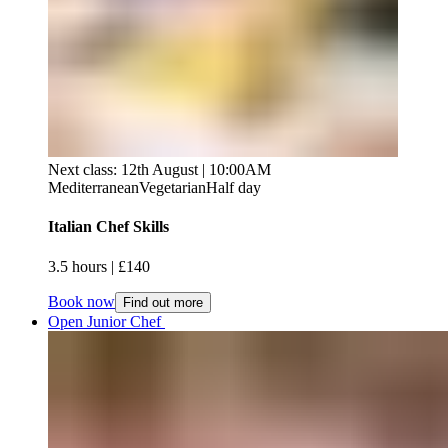
Next class: 12th August | 10:00AM
Mediterranean
Vegetarian
Half day
Italian Chef Skills​​​​‌ ‍ ​‍​‍‌‍ ‌ ​‍‌‍‍‌‌‍‌ ‌‍‍‌‌‍ ‍​‍​‍​ ‍‍​‍​‍‌ ​ ‌‍​‌‌‍ ‍‌‍‍‌‌ ‌​‌ ‍‌​‍ ‍‌‍‍‌‌‍ ​‍​‍​‍ ​​‍​‍‌‍‍​‌ ​‍‌‍‌‌‌‍‌‍​‍​‍​ ‍‍​‍​‍‌‍‍​‌ ‌​‌ ‌​‌ ​​‌ ​ ​ ‍‍​‍ ​‍ ‌‍ ​​‍ ‌‌‍​‌‌‍ ‍‌‍‌​​‍ ‌‌ ​‍​‍ ‌‌‍‍​‌‍ ‌ ‌​‌‍‌‌‌‍ ​‌ ​ ​‍ ‌‌ ​ ‌ ‌​‌ ‌‌‌‍‌​‌‍‍‌‌‍ ​‍ ‍‌ ‌‍‌‍‌‌‌ ​‍‌‍​ ‌‍‌‌‌‍ ​​‍ ‍‌‍​‌‌ ​​‌ ​​​‍ ‌‍‍‌‌‍ ‍‌ ‌​‌‍‌‌‌‍ ‍‌ ‌​​‍ ‌‍‌‌‌‍‌​‌‍‍‌‌ ‌​​‍ ‌‍ ‌‌‍ ‌‍‌​‌‍‌‌​ ‌‌ ​​‌ ​‍‌‍‌‌‌ ​ ‌‍‌‌‌‍ ‍‌ ‌​‌‍​‌‌ ‌​‌‍‍‌‌‍ ‌‍ ‍​ ‍ ‌‍‍‌‌‍‌​​ ‌‌‍‌‌​ ‍‌‌‍‌‌​ ‌ ‌‍​‍​ ‍‌​ ​‍​ ​‌​‍ ‌​ ​‌​ ‍​​ ​​​ ‍​​‍ ‌​ ‌​​ ​ ‌‍​ ​ ​‌​‍ ‌‌‍​‍‌‍​ ‌‍​‍‌‍‌‌​‍ ‌‌‍​ ‌‍​‌​ ‌ ​ ‍‌​ ​​‌‍‌‍‌‍‌‍​ ​‌​ ​​‌‍​ ​ ‍‌‌‍‌‌​ ‍ ‌ ‌​‌ ‍‌‌ ​​‌‍‌‌​ ‌‌‍‍​‌‍ ‌ ‌​‌‍‌‌‌‍ ​‌​​ ‌‍ ​‌‍​‌‌ ​ ‌ ​ ​ ‍ ‌ ​​‌‍​‌‌ ‌​‌‍‍​​ ‌‌ ‌​‌‍‍‌‌ ‌​‌‍ ​‌‍‌‌​ ‌‍​‍‌‍​‌‌ ​ ‌‍‌‌‌‌‌‌‌ ​‍‌‍ ​​ ‌‌‍‍​‌ ‌​‌ ‌​‌ ​​‌ ​ ​‍‌‌​ ​ ‌​​‌​‍‌‌​ ​‍‌​‌‍​‍‌‌​ ​‍‌​‌‍‌‍ ​​‍ ‌‌‍​‌‌‍ ‍‌‍‌​​‍ ‌‌ ​‍​‍ ‌‌‍‍​‌‍ ‌ ‌​‌‍‌‌‌‍ ​‌ ​ ​‍ ‌‌ ​ ‌ ‌​‌ ‌‌‌‍‌​‌‍‍‌‌‍ ​‍ ‍‌ ‌‍‌‍‌‌‌ ​‍‌‍​ ‌‍‌‌‌‍ ​​‍ ‍‌‍​‌‌ ​​‌ ​​​‍‌‍‌‍‍‌‌‍‌​​ ‌‌‍‌‌​ ‍‌‌‍‌‌​ ‌ ‌‍​‍​ ‍‌​ ​‍​ ​‌​‍ ‌​ ​‌​ ‍​​ ​​​ ‍​​‍ ‌​ ‌​​ ​ ‌‍​ ​ ​‌​‍ ‌‌‍​‍‌‍​ ‌‍​‍‌‍‌‌​‍ ‌‌‍​ ‌‍​‌​ ‌ ​ ‍‌​ ​​‌‍‌‍‌‍‌‍​ ​‌​ ​​‌‍​ ​ ‍‌‌‍‌‌​‍‌‍‌ ‌​‌ ‍‌‌ ​​‌‍‌‌​ ‌‌‍‍​‌‍ ‌ ‌​‌‍‌‌‌‍ ​‌​​ ‌‍ ​‌‍​‌‌ ​ ‌ ​ ​‍‌‍‌ ​​‌‍​‌‌ ‌​‌‍‍​​ ‌‌ ‌​‌‍‍‌‌ ‌​‌‍ ​‌‍‌‌​‍‌‍‌ ​​‌‍‌‌‌ ​‍‌ ​ ‌ ​​‌‍‌‌‌‍​ ‌ ‌​‌‍‍‌‌ ‌‍‌‍‌‌​ ‌‌ ​​‌ ‌‌‌‍​‍‌‍ ​‌‍‍‌‌ ​ ‌‍‍​‌‍‌‌‌‍‌​​‍​‍‌ ‌
3.5 hours​​​​‌ ‍ ​‍​‍‌‍ ‌ ​‍‌‍‍‌‌‍‌ ‌‍‍‌‌‍ ‍​‍​‍​ ‍‍​‍​‍‌ ​ ‌‍​‌‌‍ ‍‌‍‍‌‌ ‌​‌ ‍‌​‍ ‍‌‍‍‌‌‍ ​‍​‍​‍ ​​‍​‍‌‍‍​‌ ​‍‌‍‌‌‌‍‌‍​‍​‍​ ‍‍​‍​‍‌‍‍​‌ ‌​‌ ‌​‌ ​​‌ ​ ​ ‍‍​‍ ​‍ ‌‍ ​​‍ ‌‌‍​‌‌‍ ‍‌‍‌​​‍ ‌‌ ​‍​‍ ‌‌‍‍​‌‍ ‌ ‌​‌‍‌‌‌‍ ​‌ ​ ​‍ ‌‌ ​ ‌ ‌​‌ ‌‌‌‍‌​‌‍‍‌‌‍ ​‍ ‍‌ ‌‍‌‍‌‌‌ ​‍‌‍​ ‌‍‌‌‌‍ ​​‍ ‍‌‍​‌‌ ​​‌ ​​​‍ ‌‍‍‌‌‍ ‍‌ ‌​‌‍‌‌‌‍ ‍‌ ‌​​‍ ‌‍‌‌‌‍‌​‌‍‍‌‌ ‌​​‍ ‌‍ ‌‌‍ ‌‍‌​‌‍‌‌​ ‌‌ ​​‌ ​‍‌‍‌‌‌ ​ ‌‍‌‌‌‍ ‍‌ ‌​‌‍​‌‌ ‌​‌‍‍‌‌‍ ‌‍ ‍​ ‍ ‌‍‍‌‌‍‌​​ ‌‌‍‌‌​ ‍‌‌‍‌‌​ ‌ ‌‍​‍​ ‍‌​ ​‍​ ​‌​‍ ‌​ ​‌​ ‍​​ ​​​ ‍​​‍ ‌​ ‌​​ ​ ‌‍​ ​ ​‌​‍ ‌‌‍​‍‌‍​ ‌‍​‍‌‍‌‌​‍ ‌‌‍​ ‌‍​‌​ ‌ ​ ‍‌​ ​​‌‍‌‍‌‍‌‍​ ​‌​ ​​‌‍​ ​ ‍‌‌‍‌‌​ ‍ ‌ ‌​‌ ‍‌‌ ​​‌‍‌‌​ ‌‌‍‍​‌‍ ‌ ‌​‌‍‌‌‌‍ ​‌​​ ‌‍ ​‌‍​‌‌ ​ ‌ ​ ​ ‍ ‌ ​​‌‍​‌‌ ‌​‌‍‍​​ ‌‌ ‌​‌‍‍‌‌‍ ‌‌‍‌‌​ ‌‍​‍‌‍​‌‌ ​ ‌‍‌‌‌‌‌‌‌ ​‍‌‍ ​​ ‌‌‍‍​‌ ‌​‌ ‌​‌ ​​‌ ​ ​‍‌‌​ ​ ‌​​‌​‍‌‌​ ​‍‌​‌‍​‍‌‌​ ​‍‌​‌‍‌‍ ​​‍ ‌‌‍​‌‌‍ ‍‌‍‌​​‍ ‌‌ ​‍​‍ ‌‌‍‍​‌‍ ‌ ‌​‌‍‌‌‌‍ ​‌ ​ ​‍ ‌‌ ​ ‌ ‌​‌ ‌‌‌‍‌​‌‍‍‌‌‍ ​‍ ‍‌ ‌‍‌‍‌‌‌ ​‍‌‍​ ‌‍‌‌‌‍ ​​‍ ‍‌‍​‌‌ ​​‌ ​​​‍‌‍‌‍‍‌‌‍‌​​ ‌‌‍‌‌​ ‍‌‌‍‌‌​ ‌ ‌‍​‍​ ‍‌​ ​‍​ ​‌​‍ ‌​ ​‌​ ‍​​ ​​​ ‍​​‍ ‌​ ‌​​ ​ ‌‍​ ​ ​‌​‍ ‌‌‍​‍‌‍​ ‌‍​‍‌‍‌‌​‍ ‌‌‍​ ‌‍​‌​ ‌ ​ ‍‌​ ​​‌‍‌‍‌‍‌‍​ ​‌​ ​​‌‍​ ​ ‍‌‌‍‌‌​‍‌‍‌ ‌​‌ ‍‌‌ ​​‌‍‌‌​ ‌‌‍‍​‌‍ ‌ ‌​‌‍‌‌‌‍ ​‌​​ ‌‍ ​‌‍​‌‌ ​ ‌ ​ ​‍‌‍‌ ​​‌‍​‌‌ ‌​‌‍‍​​ ‌‌ ‌​‌‍‍‌‌‍ ‌‌‍‌‌​‍‌‍‌ ​​‌‍‌‌‌ ​‍‌ ​ ‌ ​​‌‍‌‌‌‍​ ‌ ‌​‌‍‍‌‌ ‌‍‌‍‌‌​ ‌‌ ​​‌ ‌‌‌‍​‍‌‍ ​‌‍‍‌‌ ​ ‌‍‍​‌‍‌‌‌‍‌​​‍​‍‌ ‌ | £140​​​​‌ ‍ ​‍​‍‌‍ ‌ ​‍‌‍‍‌‌‍‌ ‌‍‍‌‌‍ ‍​‍​‍​ ‍‍​‍​‍‌ ​ ‌‍​‌‌‍ ‍‌‍‍‌‌ ‌​‌ ‍‌​‍ ‍‌‍‍‌‌‍ ​‍​‍​‍ ​​‍​‍‌‍‍​‌ ​‍‌‍‌‌‌‍‌‍​‍​‍​ ‍‍​‍​‍‌‍‍​‌ ‌​‌ ‌​‌ ​​‌ ​ ​ ‍‍​‍ ​‍ ‌‍ ​​‍ ‌‌‍​‌‌‍ ‍‌‍‌​​‍ ‌‌ ​‍​‍ ‌‌‍‍​‌‍ ‌ ‌​‌‍‌‌‌‍ ​‌ ​ ​‍ ‌‌ ​ ‌ ‌​‌ ‌‌‌‍‌​‌‍‍‌‌‍ ​‍ ‍‌ ‌‍‌‍‌‌‌ ​‍‌‍​ ‌‍‌‌‌‍ ​​‍ ‍‌‍​‌‌ ​​‌ ​​​‍ ‌‍‍‌‌‍ ‍‌ ‌​‌‍‌‌‌‍ ‍‌ ‌​​‍ ‌‍‌‌‌‍‌​‌‍‍‌‌ ‌​​‍ ‌‍ ‌‌‍ ‌‍‌​‌‍‌‌​ ‌‌ ​​‌ ​‍‌‍‌‌‌ ​ ‌‍‌‌‌‍ ‍‌ ‌​‌‍​‌‌ ‌​‌‍‍‌‌‍ ‌‍ ‍​ ‍ ‌‍‍‌‌‍‌​​ ‌‌‍‌‌​ ‍‌‌‍‌‌​ ‌ ‌‍​‍​ ‍‌​ ​‍​ ​‌​‍ ‌​ ​‌​ ‍​​ ​​​ ‍​​‍ ‌​ ‌​​ ​ ‌‍​ ​ ​‌​‍ ‌‌‍​‍‌‍​ ‌‍​‍‌‍‌‌​‍ ‌‌‍​ ‌‍​‌​ ‌ ​ ‍‌​ ​​‌‍‌‍‌‍‌‍​ ​‌​ ​​‌‍​ ​ ‍‌‌‍‌‌​ ‍ ‌ ‌​‌ ‍‌‌ ​​‌‍‌‌​ ‌‌‍‍​‌‍ ‌ ‌​‌‍‌‌‌‍ ​‌​​ ‌‍ ​‌‍​‌‌ ​ ‌ ​ ​ ‍ ‌ ​​‌‍​‌‌ ‌​‌‍‍​​ ‌‌ ​​‌ ​‍‌‍‍‌‌‍​ ‌‍‌‌​ ‌‍​‍‌‍​‌‌ ​ ‌‍‌‌‌‌‌‌‌ ​‍‌‍ ​​ ‌‌‍‍​‌ ‌​‌ ‌​‌ ​​‌ ​ ​‍‌‌​ ​ ‌​​‌​‍‌‌​ ​‍‌​‌‍​‍‌‌​ ​‍‌​‌‍‌‍ ​​‍ ‌‌‍​‌‌‍ ‍‌‍‌​​‍ ‌‌ ​‍​‍ ‌‌‍‍​‌‍ ‌ ‌​‌‍‌‌‌‍ ​‌ ​ ​‍ ‌‌ ​ ‌ ‌​‌ ‌‌‌‍‌​‌‍‍‌‌‍ ​‍ ‍‌ ‌‍‌‍‌‌‌ ​‍‌‍​ ‌‍‌‌‌‍ ​​‍ ‍‌‍​‌‌ ​​‌ ​​​‍‌‍‌‍‍‌‌‍‌​​ ‌‌‍‌‌​ ‍‌‌‍‌‌​ ‌ ‌‍​‍​ ‍‌​ ​‍​ ​‌​‍ ‌​ ​‌​ ‍​​ ​​​ ‍​​‍ ‌​ ‌​​ ​ ‌‍​ ​ ​‌​‍ ‌‌‍​‍‌‍​ ‌‍​‍‌‍‌‌​‍ ‌‌‍​ ‌‍​‌​ ‌ ​ ‍‌​ ​​‌‍‌‍‌‍‌‍​ ​‌​ ​​‌‍​ ​ ‍‌‌‍‌‌​‍‌‍‌ ‌​‌ ‍‌‌ ​​‌‍‌‌​ ‌‌‍‍​‌‍ ‌ ‌​‌‍‌‌‌‍ ​‌​​ ‌‍ ​‌‍​‌‌ ​ ‌ ​ ​‍‌‍‌ ​​‌‍​‌‌ ‌​‌‍‍​​ ‌‌ ​​‌ ​‍‌‍‍‌‌‍​ ‌‍‌‌​‍‌‍‌ ​​‌‍‌‌‌ ​‍‌ ​ ‌ ​​‌‍‌‌‌‍​ ‌ ‌​‌‍‍‌‌ ‌‍‌‍‌‌​ ‌‌ ​​‌ ‌‌‌‍​‍‌‍ ​‌‍‍‌‌ ​ ‌‍‍​‌‍‌‌‌‍‌​​‍​‍‌ ‌
Book now
Find out more
Open Junior Chef ​​​​‌ ‍ ​‍​‍‌‍ ‌ ​‍‌‍‍‌‌‍‌ ‌‍‍‌‌‍ ‍​‍​‍​ ‍‍​‍​‍‌ ​ ‌‍​‌‌‍ ‍‌‍‍‌‌ ‌​‌ ‍‌​‍ ‍‌‍‍‌‌‍ ​‍​‍​‍ ​​‍​‍‌‍‍​‌ ​‍‌‍‌‌‌‍‌‍​‍​‍​ ‍‍​‍​‍‌‍‍​‌ ‌​‌ ‌​‌ ​​‌ ​ ​ ‍‍​‍ ​‍ ‌‍ ​​‍ ‌‌‍​‌‌‍ ‍‌‍‌​​‍ ‌‌ ​‍​‍ ‌‌‍‍​‌‍ ‌ ‌​‌‍‌‌‌‍ ​‌ ​ ​‍ ‌‌ ​ ‌ ‌​‌ ‌‌‌‍‌​‌‍‍‌‌‍ ​‍ ‍‌ ‌‍‌‍‌‌‌ ​‍‌‍​ ‌‍‌‌‌‍ ​​‍ ‍‌‍​‌‌ ​​‌ ​​​‍ ‌‍‍‌‌‍ ‍‌ ‌​‌‍‌‌‌‍ ‍‌ ‌​​‍ ‌‍‌‌‌‍‌​‌‍‍‌‌ ‌​​‍ ‌‍ ‌‌‍ ‌‍‌​‌‍‌‌​ ‌‌ ​​‌ ​‍‌‍‌‌‌ ​ ‌‍‌‌‌‍ ‍‌ ‌​‌‍​‌‌ ‌​‌‍‍‌‌‍ ‌‍ ‍​ ‍ ‌‍‍‌‌‍‌​​ ‌‌‍‌​‌‍‌‍​ ​‍​ ‍‌‌‍‌‍‌‍​‍​ ‌​‌‍‌​​‍ ‌​ ‌​​ ‌ ​ ‍‌‌‍‌‍​‍ ‌​ ‌​​ ‌‍​ ‌‌‌‍​ ​‍ ‌​ ‍‌​ ​​​ ‌ ​ ‍​​‍ ‌‌‍​‍‌‍​ ​ ‌‍​ ​‍​ ​ ​ ​‍‌‍‌‌​ ‌‍‌‍​‍​ ‌‍​ ​‍​ ​‌​ ‍ ‌ ‌​‌ ‍‌‌ ​​‌‍‌‌​ ‌‌‍‍​‌‍ ‌ ‌​‌‍‌‌‌‍ ​‌​​ ‌‍ ​‌‍​‌‌ ​ ‌ ​ ​ ‍ ‌ ​​‌‍​‌‌ ‌​‌‍‍​​ ‌‌ ‌​‌‍‍‌‌ ‌​‌‍ ​‌‍‌‌​ ‌‍​‍‌‍​‌‌ ​ ‌‍‌‌‌‌‌‌‌ ​‍‌‍ ​​ ‌‌‍‍​‌ ‌​‌ ‌​‌ ​​‌ ​ ​‍‌‌​ ​ ‌​​‌​‍‌‌​ ​‍‌​‌‍​‍‌‌​ ​‍‌​‌‍‌‍ ​​‍ ‌‌‍​‌‌‍ ‍‌‍‌​​‍ ‌‌ ​‍​‍ ‌‌‍‍​‌‍ ‌ ‌​‌‍‌‌‌‍ ​‌ ​ ​‍ ‌‌ ​ ‌ ‌​‌ ‌‌‌‍‌​‌‍‍‌‌‍ ​‍ ‍‌ ‌‍‌‍‌‌‌ ​‍‌‍​ ‌‍‌‌‌‍ ​​‍ ‍‌‍​‌‌ ​​‌ ​​​‍‌‍‌‍‍‌‌‍‌​​ ‌‌‍‌​‌‍‌‍​ ​‍​ ‍‌‌‍‌‍‌‍​‍​ ‌​‌‍‌​​‍ ‌​ ‌​​ ‌ ​ ‍‌‌‍‌‍​‍ ‌​ ‌​​ ‌‍​ ‌‌‌‍​ ​‍ ‌​ ‍‌​ ​​​ ‌ ​ ‍​​‍ ‌‌‍​‍‌‍​ ​ ‌‍​ ​‍​ ​ ​ ​‍‌‍‌‌​ ‌‍‌‍​‍​ ‌‍​ ​‍​ ​‌​‍‌‍‌ ‌​‌ ‍‌‌ ​​‌‍‌‌​ ‌‌‍‍​‌‍ ‌ ‌​‌‍‌‌‌‍ ​‌​​ ‌‍ ​‌‍​‌‌ ​ ‌ ​ ​‍‌‍‌ ​​‌‍​‌‌ ‌​‌‍‍​​ ‌‌ ‌​‌‍‍‌‌ ‌​‌‍ ​‌‍‌‌​‍‌‍‌ ​​‌‍‌‌‌ ​‍‌ ​ ‌ ​​‌‍‌‌‌‍​ ‌ ‌​‌‍‍‌‌ ‌‍‌‍‌‌​ ‌‌ ​​‌ ‌‌‌‍​‍‌‍ ​‌‍‍‌‌ ​ ‌‍‍​‌‍‌‌‌‍‌​​‍​‍‌ ‌