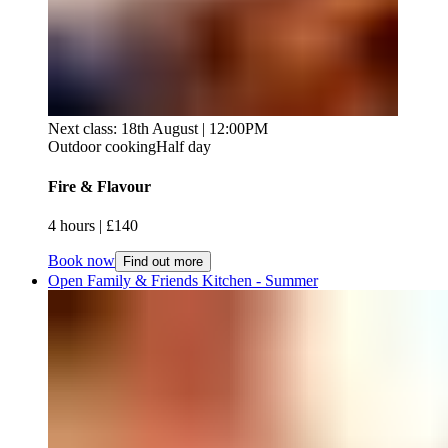
Next class: 18th August | 12:00PM
Outdoor cooking
Half day
Fire & Flavour​​​​‌ ‍ ​‍​‍‌‍ ‌ ​‍‌‍‍‌‌‍‌ ‌‍‍‌‌‍ ‍​‍​‍​ ‍‍​‍​‍‌ ​ ‌‍​‌‌‍ ‍‌‍‍‌‌ ‌​‌ ‍‌​‍ ‍‌‍‍‌‌‍ ​‍​‍​‍ ​​‍​‍‌‍‍​‌ ​‍‌‍‌‌‌‍‌‍​‍​‍​ ‍‍​‍​‍‌‍‍​‌ ‌​‌ ‌​‌ ​​‌ ​ ​ ‍‍​‍ ​‍ ‌‍ ​​‍ ‌‌‍​‌‌‍ ‍‌‍‌​​‍ ‌‌ ​‍​‍ ‌‌‍‍​‌‍ ‌ ‌​‌‍‌‌‌‍ ​‌ ​ ​‍ ‌‌ ​ ‌ ‌​‌ ‌‌‌‍‌​‌‍‍‌‌‍ ​‍ ‍‌ ‌‍‌‍‌‌‌ ​‍‌‍​ ‌‍‌‌‌‍ ​​‍ ‍‌‍​‌‌ ​​‌ ​​​‍ ‌‍‍‌‌‍ ‍‌ ‌​‌‍‌‌‌‍ ‍‌ ‌​​‍ ‌‍‌‌‌‍‌​‌‍‍‌‌ ‌​​‍ ‌‍ ‌‌‍ ‌‍‌​‌‍‌‌​ ‌‌ ​​‌ ​‍‌‍‌‌‌ ​ ‌‍‌‌‌‍ ‍‌ ‌​‌‍​‌‌ ‌​‌‍‍‌‌‍ ‌‍ ‍​ ‍ ‌‍‍‌‌‍‌​​ ‌​ ​‍​ ‌‌‌‍‌​​ ‍‌​ ​‌​ ‍​​ ​‍​ ​‌​‍ ‌‌‍​‌​ ​‌​ ‌‌​ ​ ​‍ ‌​ ‌​‌‍‌​​ ‌‌​ ‌‌​‍ ‌‌‍​‌‌‍‌‍‌‍‌‌‌‍​‌​‍ ‌​ ‌ ​ ‌ ‌‍‌‌​ ‌​​ ‌ ​ ​ ​ ‌‍​ ‌​‌‍‌‍​ ​ ​ ​​​ ‌ ​ ‍ ‌ ‌​‌ ‍‌‌ ​​‌‍‌‌​ ‌‌‍‍​‌‍ ‌ ‌​‌‍‌‌‌‍ ​‌​​ ‌‍ ​‌‍​‌‌ ​ ‌ ​ ​ ‍ ‌ ​​‌‍​‌‌ ‌​‌‍‍​​ ‌‌ ‌​‌‍‍‌‌ ‌​‌‍ ​‌‍‌‌​ ‌‍​‍‌‍​‌‌ ​ ‌‍‌‌‌‌‌‌‌ ​‍‌‍ ​​ ‌‌‍‍​‌ ‌​‌ ‌​‌ ​​‌ ​ ​‍‌‌​ ​ ‌​​‌​‍‌‌​ ​‍‌​‌‍​‍‌‌​ ​‍‌​‌‍‌‍ ​​‍ ‌‌‍​‌‌‍ ‍‌‍‌​​‍ ‌‌ ​‍​‍ ‌‌‍‍​‌‍ ‌ ‌​‌‍‌‌‌‍ ​‌ ​ ​‍ ‌‌ ​ ‌ ‌​‌ ‌‌‌‍‌​‌‍‍‌‌‍ ​‍ ‍‌ ‌‍‌‍‌‌‌ ​‍‌‍​ ‌‍‌‌‌‍ ​​‍ ‍‌‍​‌‌ ​​‌ ​​​‍‌‍‌‍‍‌‌‍‌​​ ‌​ ​‍​ ‌‌‌‍‌​​ ‍‌​ ​‌​ ‍​​ ​‍​ ​‌​‍ ‌‌‍​‌​ ​‌​ ‌‌​ ​ ​‍ ‌​ ‌​‌‍‌​​ ‌‌​ ‌‌​‍ ‌‌‍​‌‌‍‌‍‌‍‌‌‌‍​‌​‍ ‌​ ‌ ​ ‌ ‌‍‌‌​ ‌​​ ‌ ​ ​ ​ ‌‍​ ‌​‌‍‌‍​ ​ ​ ​​​ ‌ ​‍‌‍‌ ‌​‌ ‍‌‌ ​​‌‍‌‌​ ‌‌‍‍​‌‍ ‌ ‌​‌‍‌‌‌‍ ​‌​​ ‌‍ ​‌‍​‌‌ ​ ‌ ​ ​‍‌‍‌ ​​‌‍​‌‌ ‌​‌‍‍​​ ‌‌ ‌​‌‍‍‌‌ ‌​‌‍ ​‌‍‌‌​‍‌‍‌ ​​‌‍‌‌‌ ​‍‌ ​ ‌ ​​‌‍‌‌‌‍​ ‌ ‌​‌‍‍‌‌ ‌‍‌‍‌‌​ ‌‌ ​​‌ ‌‌‌‍​‍‌‍ ​‌‍‍‌‌ ​ ‌‍‍​‌‍‌‌‌‍‌​​‍​‍‌ ‌
4 hours​​​​‌ ‍ ​‍​‍‌‍ ‌ ​‍‌‍‍‌‌‍‌ ‌‍‍‌‌‍ ‍​‍​‍​ ‍‍​‍​‍‌ ​ ‌‍​‌‌‍ ‍‌‍‍‌‌ ‌​‌ ‍‌​‍ ‍‌‍‍‌‌‍ ​‍​‍​‍ ​​‍​‍‌‍‍​‌ ​‍‌‍‌‌‌‍‌‍​‍​‍​ ‍‍​‍​‍‌‍‍​‌ ‌​‌ ‌​‌ ​​‌ ​ ​ ‍‍​‍ ​‍ ‌‍ ​​‍ ‌‌‍​‌‌‍ ‍‌‍‌​​‍ ‌‌ ​‍​‍ ‌‌‍‍​‌‍ ‌ ‌​‌‍‌‌‌‍ ​‌ ​ ​‍ ‌‌ ​ ‌ ‌​‌ ‌‌‌‍‌​‌‍‍‌‌‍ ​‍ ‍‌ ‌‍‌‍‌‌‌ ​‍‌‍​ ‌‍‌‌‌‍ ​​‍ ‍‌‍​‌‌ ​​‌ ​​​‍ ‌‍‍‌‌‍ ‍‌ ‌​‌‍‌‌‌‍ ‍‌ ‌​​‍ ‌‍‌‌‌‍‌​‌‍‍‌‌ ‌​​‍ ‌‍ ‌‌‍ ‌‍‌​‌‍‌‌​ ‌‌ ​​‌ ​‍‌‍‌‌‌ ​ ‌‍‌‌‌‍ ‍‌ ‌​‌‍​‌‌ ‌​‌‍‍‌‌‍ ‌‍ ‍​ ‍ ‌‍‍‌‌‍‌​​ ‌​ ​‍​ ‌‌‌‍‌​​ ‍‌​ ​‌​ ‍​​ ​‍​ ​‌​‍ ‌‌‍​‌​ ​‌​ ‌‌​ ​ ​‍ ‌​ ‌​‌‍‌​​ ‌‌​ ‌‌​‍ ‌‌‍​‌‌‍‌‍‌‍‌‌‌‍​‌​‍ ‌​ ‌ ​ ‌ ‌‍‌‌​ ‌​​ ‌ ​ ​ ​ ‌‍​ ‌​‌‍‌‍​ ​ ​ ​​​ ‌ ​ ‍ ‌ ‌​‌ ‍‌‌ ​​‌‍‌‌​ ‌‌‍‍​‌‍ ‌ ‌​‌‍‌‌‌‍ ​‌​​ ‌‍ ​‌‍​‌‌ ​ ‌ ​ ​ ‍ ‌ ​​‌‍​‌‌ ‌​‌‍‍​​ ‌‌ ‌​‌‍‍‌‌‍ ‌‌‍‌‌​ ‌‍​‍‌‍​‌‌ ​ ‌‍‌‌‌‌‌‌‌ ​‍‌‍ ​​ ‌‌‍‍​‌ ‌​‌ ‌​‌ ​​‌ ​ ​‍‌‌​ ​ ‌​​‌​‍‌‌​ ​‍‌​‌‍​‍‌‌​ ​‍‌​‌‍‌‍ ​​‍ ‌‌‍​‌‌‍ ‍‌‍‌​​‍ ‌‌ ​‍​‍ ‌‌‍‍​‌‍ ‌ ‌​‌‍‌‌‌‍ ​‌ ​ ​‍ ‌‌ ​ ‌ ‌​‌ ‌‌‌‍‌​‌‍‍‌‌‍ ​‍ ‍‌ ‌‍‌‍‌‌‌ ​‍‌‍​ ‌‍‌‌‌‍ ​​‍ ‍‌‍​‌‌ ​​‌ ​​​‍‌‍‌‍‍‌‌‍‌​​ ‌​ ​‍​ ‌‌‌‍‌​​ ‍‌​ ​‌​ ‍​​ ​‍​ ​‌​‍ ‌‌‍​‌​ ​‌​ ‌‌​ ​ ​‍ ‌​ ‌​‌‍‌​​ ‌‌​ ‌‌​‍ ‌‌‍​‌‌‍‌‍‌‍‌‌‌‍​‌​‍ ‌​ ‌ ​ ‌ ‌‍‌‌​ ‌​​ ‌ ​ ​ ​ ‌‍​ ‌​‌‍‌‍​ ​ ​ ​​​ ‌ ​‍‌‍‌ ‌​‌ ‍‌‌ ​​‌‍‌‌​ ‌‌‍‍​‌‍ ‌ ‌​‌‍‌‌‌‍ ​‌​​ ‌‍ ​‌‍​‌‌ ​ ‌ ​ ​‍‌‍‌ ​​‌‍​‌‌ ‌​‌‍‍​​ ‌‌ ‌​‌‍‍‌‌‍ ‌‌‍‌‌​‍‌‍‌ ​​‌‍‌‌‌ ​‍‌ ​ ‌ ​​‌‍‌‌‌‍​ ‌ ‌​‌‍‍‌‌ ‌‍‌‍‌‌​ ‌‌ ​​‌ ‌‌‌‍​‍‌‍ ​‌‍‍‌‌ ​ ‌‍‍​‌‍‌‌‌‍‌​​‍​‍‌ ‌ | £140​​​​‌ ‍ ​‍​‍‌‍ ‌ ​‍‌‍‍‌‌‍‌ ‌‍‍‌‌‍ ‍​‍​‍​ ‍‍​‍​‍‌ ​ ‌‍​‌‌‍ ‍‌‍‍‌‌ ‌​‌ ‍‌​‍ ‍‌‍‍‌‌‍ ​‍​‍​‍ ​​‍​‍‌‍‍​‌ ​‍‌‍‌‌‌‍‌‍​‍​‍​ ‍‍​‍​‍‌‍‍​‌ ‌​‌ ‌​‌ ​​‌ ​ ​ ‍‍​‍ ​‍ ‌‍ ​​‍ ‌‌‍​‌‌‍ ‍‌‍‌​​‍ ‌‌ ​‍​‍ ‌‌‍‍​‌‍ ‌ ‌​‌‍‌‌‌‍ ​‌ ​ ​‍ ‌‌ ​ ‌ ‌​‌ ‌‌‌‍‌​‌‍‍‌‌‍ ​‍ ‍‌ ‌‍‌‍‌‌‌ ​‍‌‍​ ‌‍‌‌‌‍ ​​‍ ‍‌‍​‌‌ ​​‌ ​​​‍ ‌‍‍‌‌‍ ‍‌ ‌​‌‍‌‌‌‍ ‍‌ ‌​​‍ ‌‍‌‌‌‍‌​‌‍‍‌‌ ‌​​‍ ‌‍ ‌‌‍ ‌‍‌​‌‍‌‌​ ‌‌ ​​‌ ​‍‌‍‌‌‌ ​ ‌‍‌‌‌‍ ‍‌ ‌​‌‍​‌‌ ‌​‌‍‍‌‌‍ ‌‍ ‍​ ‍ ‌‍‍‌‌‍‌​​ ‌​ ​‍​ ‌‌‌‍‌​​ ‍‌​ ​‌​ ‍​​ ​‍​ ​‌​‍ ‌‌‍​‌​ ​‌​ ‌‌​ ​ ​‍ ‌​ ‌​‌‍‌​​ ‌‌​ ‌‌​‍ ‌‌‍​‌‌‍‌‍‌‍‌‌‌‍​‌​‍ ‌​ ‌ ​ ‌ ‌‍‌‌​ ‌​​ ‌ ​ ​ ​ ‌‍​ ‌​‌‍‌‍​ ​ ​ ​​​ ‌ ​ ‍ ‌ ‌​‌ ‍‌‌ ​​‌‍‌‌​ ‌‌‍‍​‌‍ ‌ ‌​‌‍‌‌‌‍ ​‌​​ ‌‍ ​‌‍​‌‌ ​ ‌ ​ ​ ‍ ‌ ​​‌‍​‌‌ ‌​‌‍‍​​ ‌‌ ​​‌ ​‍‌‍‍‌‌‍​ ‌‍‌‌​ ‌‍​‍‌‍​‌‌ ​ ‌‍‌‌‌‌‌‌‌ ​‍‌‍ ​​ ‌‌‍‍​‌ ‌​‌ ‌​‌ ​​‌ ​ ​‍‌‌​ ​ ‌​​‌​‍‌‌​ ​‍‌​‌‍​‍‌‌​ ​‍‌​‌‍‌‍ ​​‍ ‌‌‍​‌‌‍ ‍‌‍‌​​‍ ‌‌ ​‍​‍ ‌‌‍‍​‌‍ ‌ ‌​‌‍‌‌‌‍ ​‌ ​ ​‍ ‌‌ ​ ‌ ‌​‌ ‌‌‌‍‌​‌‍‍‌‌‍ ​‍ ‍‌ ‌‍‌‍‌‌‌ ​‍‌‍​ ‌‍‌‌‌‍ ​​‍ ‍‌‍​‌‌ ​​‌ ​​​‍‌‍‌‍‍‌‌‍‌​​ ‌​ ​‍​ ‌‌‌‍‌​​ ‍‌​ ​‌​ ‍​​ ​‍​ ​‌​‍ ‌‌‍​‌​ ​‌​ ‌‌​ ​ ​‍ ‌​ ‌​‌‍‌​​ ‌‌​ ‌‌​‍ ‌‌‍​‌‌‍‌‍‌‍‌‌‌‍​‌​‍ ‌​ ‌ ​ ‌ ‌‍‌‌​ ‌​​ ‌ ​ ​ ​ ‌‍​ ‌​‌‍‌‍​ ​ ​ ​​​ ‌ ​‍‌‍‌ ‌​‌ ‍‌‌ ​​‌‍‌‌​ ‌‌‍‍​‌‍ ‌ ‌​‌‍‌‌‌‍ ​‌​​ ‌‍ ​‌‍​‌‌ ​ ‌ ​ ​‍‌‍‌ ​​‌‍​‌‌ ‌​‌‍‍​​ ‌‌ ​​‌ ​‍‌‍‍‌‌‍​ ‌‍‌‌​‍‌‍‌ ​​‌‍‌‌‌ ​‍‌ ​ ‌ ​​‌‍‌‌‌‍​ ‌ ‌​‌‍‍‌‌ ‌‍‌‍‌‌​ ‌‌ ​​‌ ‌‌‌‍​‍‌‍ ​‌‍‍‌‌ ​ ‌‍‍​‌‍‌‌‌‍‌​​‍​‍‌ ‌
Book now
Find out more
Open Family & Friends Kitchen - Summer​​​​‌ ‍ ​‍​‍‌‍ ‌ ​‍‌‍‍‌‌‍‌ ‌‍‍‌‌‍ ‍​‍​‍​ ‍‍​‍​‍‌ ​ ‌‍​‌‌‍ ‍‌‍‍‌‌ ‌​‌ ‍‌​‍ ‍‌‍‍‌‌‍ ​‍​‍​‍ ​​‍​‍‌‍‍​‌ ​‍‌‍‌‌‌‍‌‍​‍​‍​ ‍‍​‍​‍‌‍‍​‌ ‌​‌ ‌​‌ ​​‌ ​ ​ ‍‍​‍ ​‍ ‌‍ ​​‍ ‌‌‍​‌‌‍ ‍‌‍‌​​‍ ‌‌ ​‍​‍ ‌‌‍‍​‌‍ ‌ ‌​‌‍‌‌‌‍ ​‌ ​ ​‍ ‌‌ ​ ‌ ‌​‌ ‌‌‌‍‌​‌‍‍‌‌‍ ​‍ ‍‌ ‌‍‌‍‌‌‌ ​‍‌‍​ ‌‍‌‌‌‍ ​​‍ ‍‌‍​‌‌ ​​‌ ​​​‍ ‌‍‍‌‌‍ ‍‌ ‌​‌‍‌‌‌‍ ‍‌ ‌​​‍ ‌‍‌‌‌‍‌​‌‍‍‌‌ ‌​​‍ ‌‍ ‌‌‍ ‌‍‌​‌‍‌‌​ ‌‌ ​​‌ ​‍‌‍‌‌‌ ​ ‌‍‌‌‌‍ ‍‌ ‌​‌‍​‌‌ ‌​‌‍‍‌‌‍ ‌‍ ‍​ ‍ ‌‍‍‌‌‍‌​​ ‌​ ‍‌​ ​ ​ ‍​​ ​‌​ ‌‍‌‍​‌‌‍‌​‌‍​ ​‍ ‌​ ‍‌​ ‍‌‌‍‌​​ ‍​​‍ ‌​ ‌​​ ​‌​ ‍‌​ ​‌​‍ ‌​ ‍​​ ‌‌‌‍‌‌​ ​​​‍ ‌​ ​‌​ ‍​​ ‍‌​ ‌‌‌‍‌​‌‍‌‌​ ‍​‌‍‌‌​ ​​​ ‌‍​ ‍​​ ​​​ ‍ ‌ ‌​‌ ‍‌‌ ​​‌‍‌‌​ ‌‌‍‍​‌‍ ‌ ‌​‌‍‌‌‌‍ ​‌​​ ‌‍ ​‌‍​‌‌ ​ ‌ ​ ​ ‍ ‌ ​​‌‍​‌‌ ‌​‌‍‍​​ ‌‌ ‌​‌‍‍‌‌ ‌​‌‍ ​‌‍‌‌​ ‌‍​‍‌‍​‌‌ ​ ‌‍‌‌‌‌‌‌‌ ​‍‌‍ ​​ ‌‌‍‍​‌ ‌​‌ ‌​‌ ​​‌ ​ ​‍‌‌​ ​ ‌​​‌​‍‌‌​ ​‍‌​‌‍​‍‌‌​ ​‍‌​‌‍‌‍ ​​‍ ‌‌‍​‌‌‍ ‍‌‍‌​​‍ ‌‌ ​‍​‍ ‌‌‍‍​‌‍ ‌ ‌​‌‍‌‌‌‍ ​‌ ​ ​‍ ‌‌ ​ ‌ ‌​‌ ‌‌‌‍‌​‌‍‍‌‌‍ ​‍ ‍‌ ‌‍‌‍‌‌‌ ​‍‌‍​ ‌‍‌‌‌‍ ​​‍ ‍‌‍​‌‌ ​​‌ ​​​‍‌‍‌‍‍‌‌‍‌​​ ‌​ ‍‌​ ​ ​ ‍​​ ​‌​ ‌‍‌‍​‌‌‍‌​‌‍​ ​‍ ‌​ ‍‌​ ‍‌‌‍‌​​ ‍​​‍ ‌​ ‌​​ ​‌​ ‍‌​ ​‌​‍ ‌​ ‍​​ ‌‌‌‍‌‌​ ​​​‍ ‌​ ​‌​ ‍​​ ‍‌​ ‌‌‌‍‌​‌‍‌‌​ ‍​‌‍‌‌​ ​​​ ‌‍​ ‍​​ ​​​‍‌‍‌ ‌​‌ ‍‌‌ ​​‌‍‌‌​ ‌‌‍‍​‌‍ ‌ ‌​‌‍‌‌‌‍ ​‌​​ ‌‍ ​‌‍​‌‌ ​ ‌ ​ ​‍‌‍‌ ​​‌‍​‌‌ ‌​‌‍‍​​ ‌‌ ‌​‌‍‍‌‌ ‌​‌‍ ​‌‍‌‌​‍‌‍‌ ​​‌‍‌‌‌ ​‍‌ ​ ‌ ​​‌‍‌‌‌‍​ ‌ ‌​‌‍‍‌‌ ‌‍‌‍‌‌​ ‌‌ ​​‌ ‌‌‌‍​‍‌‍ ​‌‍‍‌‌ ​ ‌‍‍​‌‍‌‌‌‍‌​​‍​‍‌ ‌