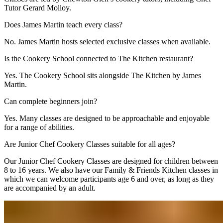
Tutor Gerard Molloy.​​​​‌ ‍ ​‍​‍‌‍ ‌ ​‍‌‍‍‌‌‍‌ ‌‍‍‌‌‍ ‍​‍​‍​ ‍‍​‍​‍‌ ​ ‌‍​‌‌‍ ‍‌‍‍‌‌ ‌​‌ ‍‌​‍ ‍‌‍‍‌‌‍ ​‍​‍​‍ ​​‍​‍‌‍‍​‌ ​‍‌‍‌‌‌‍‌‍​‍​‍​ ‍‍​‍​‍‌‍‍​‌ ‌​‌ ‌​‌ ​​‌ ​ ​ ‍‍​‍ ​‍ ‌‍ ​​‍ ‌‌‍​‌‌‍ ‍‌‍‌​​‍ ‌‌ ​‍​‍ ‌‌‍‍​‌‍ ‌ ‌​‌‍‌‌‌‍ ​‌ ​ ​‍ ‌‌ ​ ‌ ‌​‌ ‌‌‌‍‌​‌‍‍‌‌‍ ​‍ ‍‌ ‌‍‌‍‌‌‌ ​‍‌‍​ ‌‍‌‌‌‍ ​​‍ ‍‌‍​‌‌ ​​‌ ​​​‍ ‌‍‍‌‌‍ ‍‌ ‌​‌‍‌‌‌‍ ‍‌ ‌​​‍ ‌‍‌‌‌‍‌​‌‍‍‌‌ ‌​​‍ ‌‍ ‌‌‍ ‌‍‌​‌‍‌‌​ ‌‌ ​​‌ ​‍‌‍‌‌‌ ​ ‌‍‌‌‌‍ ‍‌ ‌​‌‍​‌‌ ‌​‌‍‍‌‌‍ ‌‍ ‍​ ‍ ‌‍‍‌‌‍‌​​ ‌‌‍‌‍​ ‌‌​ ‍​​ ‌ ​ ​‍​ ​‍​ ‌‌​ ​‌​‍ ‌​ ‍‌‌‍‌‍​ ​‍​ ​ ​‍ ‌​ ‌​‌‍‌‌​ ‌‌‌‍​‍​‍ ‌‌‍​‍‌‍​‍​ ‌ ‌‍‌​​‍ ‌​ ‌‌‌‍‌‍​ ‌ ​ ‌‌​ ‌ ​ ​ ​ ‍​‌‍‌‌‌‍​ ​ ​ ​ ‌‌​ ​‍​ ‍ ‌ ‌​‌ ‍‌‌ ​​‌‍‌‌​ ‌‌‍‍​‌‍ ‌ ‌​‌‍‌‌‌‍ ​‌​‌‍‌‍​‌‌ ​‌​ ‍ ‌ ​​‌‍​‌‌ ‌​‌‍‍​​ ‌‌‍​‌‌‍ ‍‌ ​ ‌ ‌ ‌‍‌‌‌ ​‍​‍‌‌​ ‌‌‌​​‍‌‌ ‌‍‍ ‌‍‌‌‌ ‍‌​‍‌‌​ ​ ‌​‌​​‍‌‌​ ​ ‌​‌​​‍‌‌​ ​‍​ ​‍‌‍​‌‌‍‌‍‌‍​ ​ ​‌​ ‍​​ ‌‌​ ‌​​ ​‌‌‍‌​‌‍​‍​ ‌‌‌‍​‌​‍‌‌​ ​‍​ ​‍​‍‌‌​ ‌‌‌​‌​​‍ ‍‌‍​ ‌‍‍​‌‍‍‌‌‍ ​‌‍‌​‌ ​‍‌‍‌‌‌‍ ‍​‍‌‌​ ‌‌‌​​‍‌‌ ‌‍‍ ‌‍‌‌‌ ‍‌​‍‌‌​ ​ ‌​‌​​‍‌‌​ ​ ‌​‌​​‍‌‌​ ​‍​ ​‍‌‍‌​​ ​​​ ​​​ ​‍​ ‌‍​ ‌ ​ ​‍​ ​ ​ ‍​​ ‍‌​ ​‍​ ‌‍​‍‌‌​ ​‍​ ​‍​‍‌‌​ ‌‌‌​‌​​‍ ‍‌ ‌​‌‍‌‌‌ ‍​‌ ‌​​ ‌‍​‍‌‍​‌‌ ​ ‌‍‌‌‌‌‌‌‌ ​‍‌‍ ​​ ‌‌‍‍​‌ ‌​‌ ‌​‌ ​​‌ ​ ​‍‌‌​ ​ ‌​​‌​‍‌‌​ ​‍‌​‌‍​‍‌‌​ ​‍‌​‌‍‌‍ ​​‍ ‌‌‍​‌‌‍ ‍‌‍‌​​‍ ‌‌ ​‍​‍ ‌‌‍‍​‌‍ ‌ ‌​‌‍‌‌‌‍ ​‌ ​ ​‍ ‌‌ ​ ‌ ‌​‌ ‌‌‌‍‌​‌‍‍‌‌‍ ​‍ ‍‌ ‌‍‌‍‌‌‌ ​‍‌‍​ ‌‍‌‌‌‍ ​​‍ ‍‌‍​‌‌ ​​‌ ​​​‍‌‍‌‍‍‌‌‍‌​​ ‌‌‍‌‍​ ‌‌​ ‍​​ ‌ ​ ​‍​ ​‍​ ‌‌​ ​‌​‍ ‌​ ‍‌‌‍‌‍​ ​‍​ ​ ​‍ ‌​ ‌​‌‍‌‌​ ‌‌‌‍​‍​‍ ‌‌‍​‍‌‍​‍​ ‌ ‌‍‌​​‍ ‌​ ‌‌‌‍‌‍​ ‌ ​ ‌‌​ ‌ ​ ​ ​ ‍​‌‍‌‌‌‍​ ​ ​ ​ ‌‌​ ​‍​‍‌‍‌ ‌​‌ ‍‌‌ ​​‌‍‌‌​ ‌‌‍‍​‌‍ ‌ ‌​‌‍‌‌‌‍ ​‌​‌‍‌‍​‌‌ ​‌​‍‌‍‌ ​​‌‍​‌‌ ‌​‌‍‍​​ ‌‌‍​‌‌‍ ‍‌ ​ ‌ ‌ ‌‍‌‌‌ ​‍​‍‌‌​ ‌‌‌​​‍‌‌ ‌‍‍ ‌‍‌‌‌ ‍‌​‍‌‌​ ​ ‌​‌​​‍‌‌​ ​ ‌​‌​​‍‌‌​ ​‍​ ​‍‌‍​‌‌‍‌‍‌‍​ ​ ​‌​ ‍​​ ‌‌​ ‌​​ ​‌‌‍‌​‌‍​‍​ ‌‌‌‍​‌​‍‌‌​ ​‍​ ​‍​‍‌‌​ ‌‌‌​‌​​‍ ‍‌‍​ ‌‍‍​‌‍‍‌‌‍ ​‌‍‌​‌ ​‍‌‍‌‌‌‍ ‍​‍‌‌​ ‌‌‌​​‍‌‌ ‌‍‍ ‌‍‌‌‌ ‍‌​‍‌‌​ ​ ‌​‌​​‍‌‌​ ​ ‌​‌​​‍‌‌​ ​‍​ ​‍‌‍‌​​ ​​​ ​​​ ​‍​ ‌‍​ ‌ ​ ​‍​ ​ ​ ‍​​ ‍‌​ ​‍​ ‌‍​‍‌‌​ ​‍​ ​‍​‍‌‌​ ‌‌‌​‌​​‍ ‍‌ ‌​‌‍‌‌‌ ‍​‌ ‌​​‍‌‍‌ ​​‌‍‌‌‌ ​‍‌ ​ ‌ ​​‌‍‌‌‌‍​ ‌ ‌​‌‍‍‌‌ ‌‍‌‍‌‌​ ‌‌ ​​‌ ‌‌‌‍​‍‌‍ ​‌‍‍‌‌ ​ ‌‍‍​‌‍‌‌‌‍‌​​‍​‍‌ ‌
Does James Martin teach every class?​​​​‌ ‍ ​‍​‍‌‍ ‌ ​‍‌‍‍‌‌‍‌ ‌‍‍‌‌‍ ‍​‍​‍​ ‍‍​‍​‍‌ ​ ‌‍​‌‌‍ ‍‌‍‍‌‌ ‌​‌ ‍‌​‍ ‍‌‍‍‌‌‍ ​‍​‍​‍ ​​‍​‍‌‍‍​‌ ​‍‌‍‌‌‌‍‌‍​‍​‍​ ‍‍​‍​‍‌‍‍​‌ ‌​‌ ‌​‌ ​​‌ ​ ​ ‍‍​‍ ​‍ ‌‍ ​​‍ ‌‌‍​‌‌‍ ‍‌‍‌​​‍ ‌‌ ​‍​‍ ‌‌‍‍​‌‍ ‌ ‌​‌‍‌‌‌‍ ​‌ ​ ​‍ ‌‌ ​ ‌ ‌​‌ ‌‌‌‍‌​‌‍‍‌‌‍ ​‍ ‍‌ ‌‍‌‍‌‌‌ ​‍‌‍​ ‌‍‌‌‌‍ ​​‍ ‍‌‍​‌‌ ​​‌ ​​​‍ ‌‍‍‌‌‍ ‍‌ ‌​‌‍‌‌‌‍ ‍‌ ‌​​‍ ‌‍‌‌‌‍‌​‌‍‍‌‌ ‌​​‍ ‌‍ ‌‌‍ ‌‍‌​‌‍‌‌​ ‌‌ ​​‌ ​‍‌‍‌‌‌ ​ ‌‍‌‌‌‍ ‍‌ ‌​‌‍​‌‌ ‌​‌‍‍‌‌‍ ‌‍ ‍​ ‍ ‌‍‍‌‌‍‌​​ ‌‌‍​‌​ ​‍​ ​‍​ ​‌​ ​​‌‍​ ‌‍‌‌‌‍‌​​‍ ‌​ ‌​​ ‍​‌‍‌‌​ ‌‍​‍ ‌​ ‌​​ ‍​​ ‌‌​ ​​​‍ ‌‌‍​‍​ ‍​​ ​​‌‍​‍​‍ ‌‌‍​‌‌‍​ ​ ‍​​ ​‌‌‍‌‌​ ‌​‌‍‌​​ ‍​​ ‌‌‌‍‌​‌‍‌‌​ ‍​​ ‍ ‌ ‌​‌ ‍‌‌ ​​‌‍‌‌​ ‌‌‍‍​‌‍ ‌ ‌​‌‍‌‌‌‍ ​‌​‌‍‌‍​‌‌ ​‌​ ‍ ‌ ​​‌‍​‌‌ ‌​‌‍‍​​ ‌‌ ​‌‌ ‌‌‌‍‌‌‌ ​ ‌ ‌​‌‍‍‌‌‍ ‌‍ ‍​ ‌‍​‍‌‍​‌‌ ​ ‌‍‌‌‌‌‌‌‌ ​‍‌‍ ​​ ‌‌‍‍​‌ ‌​‌ ‌​‌ ​​‌ ​ ​‍‌‌​ ​ ‌​​‌​‍‌‌​ ​‍‌​‌‍​‍‌‌​ ​‍‌​‌‍‌‍ ​​‍ ‌‌‍​‌‌‍ ‍‌‍‌​​‍ ‌‌ ​‍​‍ ‌‌‍‍​‌‍ ‌ ‌​‌‍‌‌‌‍ ​‌ ​ ​‍ ‌‌ ​ ‌ ‌​‌ ‌‌‌‍‌​‌‍‍‌‌‍ ​‍ ‍‌ ‌‍‌‍‌‌‌ ​‍‌‍​ ‌‍‌‌‌‍ ​​‍ ‍‌‍​‌‌ ​​‌ ​​​‍‌‍‌‍‍‌‌‍‌​​ ‌‌‍​‌​ ​‍​ ​‍​ ​‌​ ​​‌‍​ ‌‍‌‌‌‍‌​​‍ ‌​ ‌​​ ‍​‌‍‌‌​ ‌‍​‍ ‌​ ‌​​ ‍​​ ‌‌​ ​​​‍ ‌‌‍​‍​ ‍​​ ​​‌‍​‍​‍ ‌‌‍​‌‌‍​ ​ ‍​​ ​‌‌‍‌‌​ ‌​‌‍‌​​ ‍​​ ‌‌‌‍‌​‌‍‌‌​ ‍​​‍‌‍‌ ‌​‌ ‍‌‌ ​​‌‍‌‌​ ‌‌‍‍​‌‍ ‌ ‌​‌‍‌‌‌‍ ​‌​‌‍‌‍​‌‌ ​‌​‍‌‍‌ ​​‌‍​‌‌ ‌​‌‍‍​​ ‌‌ ​‌‌ ‌‌‌‍‌‌‌ ​ ‌ ‌​‌‍‍‌‌‍ ‌‍ ‍​‍‌‍‌ ​​‌‍‌‌‌ ​‍‌ ​ ‌ ​​‌‍‌‌‌‍​ ‌ ‌​‌‍‍‌‌ ‌‍‌‍‌‌​ ‌‌ ​​‌ ‌‌‌‍​‍‌‍ ​‌‍‍‌‌ ​ ‌‍‍​‌‍‌‌‌‍‌​​‍​‍‌ ‌
No. James Martin hosts selected exclusive classes when available.​​​​‌ ‍ ​‍​‍‌‍ ‌ ​‍‌‍‍‌‌‍‌ ‌‍‍‌‌‍ ‍​‍​‍​ ‍‍​‍​‍‌ ​ ‌‍​‌‌‍ ‍‌‍‍‌‌ ‌​‌ ‍‌​‍ ‍‌‍‍‌‌‍ ​‍​‍​‍ ​​‍​‍‌‍‍​‌ ​‍‌‍‌‌‌‍‌‍​‍​‍​ ‍‍​‍​‍‌‍‍​‌ ‌​‌ ‌​‌ ​​‌ ​ ​ ‍‍​‍ ​‍ ‌‍ ​​‍ ‌‌‍​‌‌‍ ‍‌‍‌​​‍ ‌‌ ​‍​‍ ‌‌‍‍​‌‍ ‌ ‌​‌‍‌‌‌‍ ​‌ ​ ​‍ ‌‌ ​ ‌ ‌​‌ ‌‌‌‍‌​‌‍‍‌‌‍ ​‍ ‍‌ ‌‍‌‍‌‌‌ ​‍‌‍​ ‌‍‌‌‌‍ ​​‍ ‍‌‍​‌‌ ​​‌ ​​​‍ ‌‍‍‌‌‍ ‍‌ ‌​‌‍‌‌‌‍ ‍‌ ‌​​‍ ‌‍‌‌‌‍‌​‌‍‍‌‌ ‌​​‍ ‌‍ ‌‌‍ ‌‍‌​‌‍‌‌​ ‌‌ ​​‌ ​‍‌‍‌‌‌ ​ ‌‍‌‌‌‍ ‍‌ ‌​‌‍​‌‌ ‌​‌‍‍‌‌‍ ‌‍ ‍​ ‍ ‌‍‍‌‌‍‌​​ ‌‌‍​‌​ ​‍​ ​‍​ ​‌​ ​​‌‍​ ‌‍‌‌‌‍‌​​‍ ‌​ ‌​​ ‍​‌‍‌‌​ ‌‍​‍ ‌​ ‌​​ ‍​​ ‌‌​ ​​​‍ ‌‌‍​‍​ ‍​​ ​​‌‍​‍​‍ ‌‌‍​‌‌‍​ ​ ‍​​ ​‌‌‍‌‌​ ‌​‌‍‌​​ ‍​​ ‌‌‌‍‌​‌‍‌‌​ ‍​​ ‍ ‌ ‌​‌ ‍‌‌ ​​‌‍‌‌​ ‌‌‍‍​‌‍ ‌ ‌​‌‍‌‌‌‍ ​‌​‌‍‌‍​‌‌ ​‌​ ‍ ‌ ​​‌‍​‌‌ ‌​‌‍‍​​ ‌‌‍​‌‌‍ ‍‌ ​ ‌ ‌ ‌‍‌‌‌ ​‍​‍‌‌​ ‌‌‌​​‍‌‌ ‌‍‍ ‌‍‌‌‌ ‍‌​‍‌‌​ ​ ‌​‌​​‍‌‌​ ​ ‌​‌​​‍‌‌​ ​‍​ ​‍​ ​​​ ‍​​ ​‌‌‍​‍​ ​​​ ​ ​ ​ ​ ​ ​ ​ ​ ​​‌‍​ ‌‍​‍​‍‌‌​ ​‍​ ​‍​‍‌‌​ ‌‌‌​‌​​‍ ‍‌‍​ ‌‍‍​‌‍‍‌‌‍ ​‌‍‌​‌ ​‍‌‍‌‌‌‍ ‍​‍‌‌​ ‌‌‌​​‍‌‌ ‌‍‍ ‌‍‌‌‌ ‍‌​‍‌‌​ ​ ‌​‌​​‍‌‌​ ​ ‌​‌​​‍‌‌​ ​‍​ ​‍‌‍‌​‌‍​ ‌‍​‍​ ‌ ‌‍​‌​ ‌‌​ ‌‍​ ​‌​ ‌ ‌‍​‌​ ‌‍​ ‌‌​‍‌‌​ ​‍​ ​‍​‍‌‌​ ‌‌‌​‌​​‍ ‍‌ ‌​‌‍‌‌‌ ‍​‌ ‌​​ ‌‍​‍‌‍​‌‌ ​ ‌‍‌‌‌‌‌‌‌ ​‍‌‍ ​​ ‌‌‍‍​‌ ‌​‌ ‌​‌ ​​‌ ​ ​‍‌‌​ ​ ‌​​‌​‍‌‌​ ​‍‌​‌‍​‍‌‌​ ​‍‌​‌‍‌‍ ​​‍ ‌‌‍​‌‌‍ ‍‌‍‌​​‍ ‌‌ ​‍​‍ ‌‌‍‍​‌‍ ‌ ‌​‌‍‌‌‌‍ ​‌ ​ ​‍ ‌‌ ​ ‌ ‌​‌ ‌‌‌‍‌​‌‍‍‌‌‍ ​‍ ‍‌ ‌‍‌‍‌‌‌ ​‍‌‍​ ‌‍‌‌‌‍ ​​‍ ‍‌‍​‌‌ ​​‌ ​​​‍‌‍‌‍‍‌‌‍‌​​ ‌‌‍​‌​ ​‍​ ​‍​ ​‌​ ​​‌‍​ ‌‍‌‌‌‍‌​​‍ ‌​ ‌​​ ‍​‌‍‌‌​ ‌‍​‍ ‌​ ‌​​ ‍​​ ‌‌​ ​​​‍ ‌‌‍​‍​ ‍​​ ​​‌‍​‍​‍ ‌‌‍​‌‌‍​ ​ ‍​​ ​‌‌‍‌‌​ ‌​‌‍‌​​ ‍​​ ‌‌‌‍‌​‌‍‌‌​ ‍​​‍‌‍‌ ‌​‌ ‍‌‌ ​​‌‍‌‌​ ‌‌‍‍​‌‍ ‌ ‌​‌‍‌‌‌‍ ​‌​‌‍‌‍​‌‌ ​‌​‍‌‍‌ ​​‌‍​‌‌ ‌​‌‍‍​​ ‌‌‍​‌‌‍ ‍‌ ​ ‌ ‌ ‌‍‌‌‌ ​‍​‍‌‌​ ‌‌‌​​‍‌‌ ‌‍‍ ‌‍‌‌‌ ‍‌​‍‌‌​ ​ ‌​‌​​‍‌‌​ ​ ‌​‌​​‍‌‌​ ​‍​ ​‍​ ​​​ ‍​​ ​‌‌‍​‍​ ​​​ ​ ​ ​ ​ ​ ​ ​ ​ ​​‌‍​ ‌‍​‍​‍‌‌​ ​‍​ ​‍​‍‌‌​ ‌‌‌​‌​​‍ ‍‌‍​ ‌‍‍​‌‍‍‌‌‍ ​‌‍‌​‌ ​‍‌‍‌‌‌‍ ‍​‍‌‌​ ‌‌‌​​‍‌‌ ‌‍‍ ‌‍‌‌‌ ‍‌​‍‌‌​ ​ ‌​‌​​‍‌‌​ ​ ‌​‌​​‍‌‌​ ​‍​ ​‍‌‍‌​‌‍​ ‌‍​‍​ ‌ ‌‍​‌​ ‌‌​ ‌‍​ ​‌​ ‌ ‌‍​‌​ ‌‍​ ‌‌​‍‌‌​ ​‍​ ​‍​‍‌‌​ ‌‌‌​‌​​‍ ‍‌ ‌​‌‍‌‌‌ ‍​‌ ‌​​‍‌‍‌ ​​‌‍‌‌‌ ​‍‌ ​ ‌ ​​‌‍‌‌‌‍​ ‌ ‌​‌‍‍‌‌ ‌‍‌‍‌‌​ ‌‌ ​​‌ ‌‌‌‍​‍‌‍ ​‌‍‍‌‌ ​ ‌‍‍​‌‍‌‌‌‍‌​​‍​‍‌ ‌
Is the Cookery School connected to The Kitchen restaurant?​​​​‌ ‍ ​‍​‍‌‍ ‌ ​‍‌‍‍‌‌‍‌ ‌‍‍‌‌‍ ‍​‍​‍​ ‍‍​‍​‍‌ ​ ‌‍​‌‌‍ ‍‌‍‍‌‌ ‌​‌ ‍‌​‍ ‍‌‍‍‌‌‍ ​‍​‍​‍ ​​‍​‍‌‍‍​‌ ​‍‌‍‌‌‌‍‌‍​‍​‍​ ‍‍​‍​‍‌‍‍​‌ ‌​‌ ‌​‌ ​​‌ ​ ​ ‍‍​‍ ​‍ ‌‍ ​​‍ ‌‌‍​‌‌‍ ‍‌‍‌​​‍ ‌‌ ​‍​‍ ‌‌‍‍​‌‍ ‌ ‌​‌‍‌‌‌‍ ​‌ ​ ​‍ ‌‌ ​ ‌ ‌​‌ ‌‌‌‍‌​‌‍‍‌‌‍ ​‍ ‍‌ ‌‍‌‍‌‌‌ ​‍‌‍​ ‌‍‌‌‌‍ ​​‍ ‍‌‍​‌‌ ​​‌ ​​​‍ ‌‍‍‌‌‍ ‍‌ ‌​‌‍‌‌‌‍ ‍‌ ‌​​‍ ‌‍‌‌‌‍‌​‌‍‍‌‌ ‌​​‍ ‌‍ ‌‌‍ ‌‍‌​‌‍‌‌​ ‌‌ ​​‌ ​‍‌‍‌‌‌ ​ ‌‍‌‌‌‍ ‍‌ ‌​‌‍​‌‌ ‌​‌‍‍‌‌‍ ‌‍ ‍​ ‍ ‌‍‍‌‌‍‌​​ ‌​ ‌‍‌‍​‍‌‍‌‍‌‍‌‍‌‍​‍‌‍‌‌​ ‌ ​ ​‌​‍ ‌‌‍‌‍​ ‌‌‌‍‌‌​ ‌‍​‍ ‌​ ‌​​ ​‌​ ​‌‌‍​ ​‍ ‌‌‍​‌‌‍‌‍‌‍‌‍​ ​‌​‍ ‌​ ‍​​ ​‍​ ‍​​ ‍​​ ‍‌​ ‍‌‌‍​‌‌‍‌​‌‍​‌​ ​​​ ​ ​ ‌‌​ ‍ ‌ ‌​‌ ‍‌‌ ​​‌‍‌‌​ ‌‌‍‍​‌‍ ‌ ‌​‌‍‌‌‌‍ ​‌​‌‍‌‍​‌‌ ​‌​ ‍ ‌ ​​‌‍​‌‌ ‌​‌‍‍​​ ‌‌ ​‌‌ ‌‌‌‍‌‌‌ ​ ‌ ‌​‌‍‍‌‌‍ ‌‍ ‍​ ‌‍​‍‌‍​‌‌ ​ ‌‍‌‌‌‌‌‌‌ ​‍‌‍ ​​ ‌‌‍‍​‌ ‌​‌ ‌​‌ ​​‌ ​ ​‍‌‌​ ​ ‌​​‌​‍‌‌​ ​‍‌​‌‍​‍‌‌​ ​‍‌​‌‍‌‍ ​​‍ ‌‌‍​‌‌‍ ‍‌‍‌​​‍ ‌‌ ​‍​‍ ‌‌‍‍​‌‍ ‌ ‌​‌‍‌‌‌‍ ​‌ ​ ​‍ ‌‌ ​ ‌ ‌​‌ ‌‌‌‍‌​‌‍‍‌‌‍ ​‍ ‍‌ ‌‍‌‍‌‌‌ ​‍‌‍​ ‌‍‌‌‌‍ ​​‍ ‍‌‍​‌‌ ​​‌ ​​​‍‌‍‌‍‍‌‌‍‌​​ ‌​ ‌‍‌‍​‍‌‍‌‍‌‍‌‍‌‍​‍‌‍‌‌​ ‌ ​ ​‌​‍ ‌‌‍‌‍​ ‌‌‌‍‌‌​ ‌‍​‍ ‌​ ‌​​ ​‌​ ​‌‌‍​ ​‍ ‌‌‍​‌‌‍‌‍‌‍‌‍​ ​‌​‍ ‌​ ‍​​ ​‍​ ‍​​ ‍​​ ‍‌​ ‍‌‌‍​‌‌‍‌​‌‍​‌​ ​​​ ​ ​ ‌‌​‍‌‍‌ ‌​‌ ‍‌‌ ​​‌‍‌‌​ ‌‌‍‍​‌‍ ‌ ‌​‌‍‌‌‌‍ ​‌​‌‍‌‍​‌‌ ​‌​‍‌‍‌ ​​‌‍​‌‌ ‌​‌‍‍​​ ‌‌ ​‌‌ ‌‌‌‍‌‌‌ ​ ‌ ‌​‌‍‍‌‌‍ ‌‍ ‍​‍‌‍‌ ​​‌‍‌‌‌ ​‍‌ ​ ‌ ​​‌‍‌‌‌‍​ ‌ ‌​‌‍‍‌‌ ‌‍‌‍‌‌​ ‌‌ ​​‌ ‌‌‌‍​‍‌‍ ​‌‍‍‌‌ ​ ‌‍‍​‌‍‌‌‌‍‌​​‍​‍‌ ‌
Yes. The Cookery School sits alongside The Kitchen by James
Martin.​​​​‌ ‍ ​‍​‍‌‍ ‌ ​‍‌‍‍‌‌‍‌ ‌‍‍‌‌‍ ‍​‍​‍​ ‍‍​‍​‍‌ ​ ‌‍​‌‌‍ ‍‌‍‍‌‌ ‌​‌ ‍‌​‍ ‍‌‍‍‌‌‍ ​‍​‍​‍ ​​‍​‍‌‍‍​‌ ​‍‌‍‌‌‌‍‌‍​‍​‍​ ‍‍​‍​‍‌‍‍​‌ ‌​‌ ‌​‌ ​​‌ ​ ​ ‍‍​‍ ​‍ ‌‍ ​​‍ ‌‌‍​‌‌‍ ‍‌‍‌​​‍ ‌‌ ​‍​‍ ‌‌‍‍​‌‍ ‌ ‌​‌‍‌‌‌‍ ​‌ ​ ​‍ ‌‌ ​ ‌ ‌​‌ ‌‌‌‍‌​‌‍‍‌‌‍ ​‍ ‍‌ ‌‍‌‍‌‌‌ ​‍‌‍​ ‌‍‌‌‌‍ ​​‍ ‍‌‍​‌‌ ​​‌ ​​​‍ ‌‍‍‌‌‍ ‍‌ ‌​‌‍‌‌‌‍ ‍‌ ‌​​‍ ‌‍‌‌‌‍‌​‌‍‍‌‌ ‌​​‍ ‌‍ ‌‌‍ ‌‍‌​‌‍‌‌​ ‌‌ ​​‌ ​‍‌‍‌‌‌ ​ ‌‍‌‌‌‍ ‍‌ ‌​‌‍​‌‌ ‌​‌‍‍‌‌‍ ‌‍ ‍​ ‍ ‌‍‍‌‌‍‌​​ ‌​ ‌‍‌‍​‍‌‍‌‍‌‍‌‍‌‍​‍‌‍‌‌​ ‌ ​ ​‌​‍ ‌‌‍‌‍​ ‌‌‌‍‌‌​ ‌‍​‍ ‌​ ‌​​ ​‌​ ​‌‌‍​ ​‍ ‌‌‍​‌‌‍‌‍‌‍‌‍​ ​‌​‍ ‌​ ‍​​ ​‍​ ‍​​ ‍​​ ‍‌​ ‍‌‌‍​‌‌‍‌​‌‍​‌​ ​​​ ​ ​ ‌‌​ ‍ ‌ ‌​‌ ‍‌‌ ​​‌‍‌‌​ ‌‌‍‍​‌‍ ‌ ‌​‌‍‌‌‌‍ ​‌​‌‍‌‍​‌‌ ​‌​ ‍ ‌ ​​‌‍​‌‌ ‌​‌‍‍​​ ‌‌‍​‌‌‍ ‍‌ ​ ‌ ‌ ‌‍‌‌‌ ​‍​‍‌‌​ ‌‌‌​​‍‌‌ ‌‍‍ ‌‍‌‌‌ ‍‌​‍‌‌​ ​ ‌​‌​​‍‌‌​ ​ ‌​‌​​‍‌‌​ ​‍​ ​‍​ ‍‌​ ​‌​ ‍‌​ ​‌​ ‌‌​ ‌​‌‍​‍​ ​‍‌‍​‍​ ‍‌‌‍‌​‌‍​‌​‍‌‌​ ​‍​ ​‍​‍‌‌​ ‌‌‌​‌​​‍ ‍‌‍​ ‌‍‍​‌‍‍‌‌‍ ​‌‍‌​‌ ​‍‌‍‌‌‌‍ ‍​‍‌‌​ ‌‌‌​​‍‌‌ ‌‍‍ ‌‍‌‌‌ ‍‌​‍‌‌​ ​ ‌​‌​​‍‌‌​ ​ ‌​‌​​‍‌‌​ ​‍​ ​‍‌‍‌​‌‍‌‍​ ​‌​ ​‍‌‍​ ​ ‌ ​ ‌‌‌‍‌​​ ​ ​ ‍​​ ​‍​ ‌‌​‍‌‌​ ​‍​ ​‍​‍‌‌​ ‌‌‌​‌​​‍ ‍‌ ‌​‌‍‌‌‌ ‍​‌ ‌​​ ‌‍​‍‌‍​‌‌ ​ ‌‍‌‌‌‌‌‌‌ ​‍‌‍ ​​ ‌‌‍‍​‌ ‌​‌ ‌​‌ ​​‌ ​ ​‍‌‌​ ​ ‌​​‌​‍‌‌​ ​‍‌​‌‍​‍‌‌​ ​‍‌​‌‍‌‍ ​​‍ ‌‌‍​‌‌‍ ‍‌‍‌​​‍ ‌‌ ​‍​‍ ‌‌‍‍​‌‍ ‌ ‌​‌‍‌‌‌‍ ​‌ ​ ​‍ ‌‌ ​ ‌ ‌​‌ ‌‌‌‍‌​‌‍‍‌‌‍ ​‍ ‍‌ ‌‍‌‍‌‌‌ ​‍‌‍​ ‌‍‌‌‌‍ ​​‍ ‍‌‍​‌‌ ​​‌ ​​​‍‌‍‌‍‍‌‌‍‌​​ ‌​ ‌‍‌‍​‍‌‍‌‍‌‍‌‍‌‍​‍‌‍‌‌​ ‌ ​ ​‌​‍ ‌‌‍‌‍​ ‌‌‌‍‌‌​ ‌‍​‍ ‌​ ‌​​ ​‌​ ​‌‌‍​ ​‍ ‌‌‍​‌‌‍‌‍‌‍‌‍​ ​‌​‍ ‌​ ‍​​ ​‍​ ‍​​ ‍​​ ‍‌​ ‍‌‌‍​‌‌‍‌​‌‍​‌​ ​​​ ​ ​ ‌‌​‍‌‍‌ ‌​‌ ‍‌‌ ​​‌‍‌‌​ ‌‌‍‍​‌‍ ‌ ‌​‌‍‌‌‌‍ ​‌​‌‍‌‍​‌‌ ​‌​‍‌‍‌ ​​‌‍​‌‌ ‌​‌‍‍​​ ‌‌‍​‌‌‍ ‍‌ ​ ‌ ‌ ‌‍‌‌‌ ​‍​‍‌‌​ ‌‌‌​​‍‌‌ ‌‍‍ ‌‍‌‌‌ ‍‌​‍‌‌​ ​ ‌​‌​​‍‌‌​ ​ ‌​‌​​‍‌‌​ ​‍​ ​‍​ ‍‌​ ​‌​ ‍‌​ ​‌​ ‌‌​ ‌​‌‍​‍​ ​‍‌‍​‍​ ‍‌‌‍‌​‌‍​‌​‍‌‌​ ​‍​ ​‍​‍‌‌​ ‌‌‌​‌​​‍ ‍‌‍​ ‌‍‍​‌‍‍‌‌‍ ​‌‍‌​‌ ​‍‌‍‌‌‌‍ ‍​‍‌‌​ ‌‌‌​​‍‌‌ ‌‍‍ ‌‍‌‌‌ ‍‌​‍‌‌​ ​ ‌​‌​​‍‌‌​ ​ ‌​‌​​‍‌‌​ ​‍​ ​‍‌‍‌​‌‍‌‍​ ​‌​ ​‍‌‍​ ​ ‌ ​ ‌‌‌‍‌​​ ​ ​ ‍​​ ​‍​ ‌‌​‍‌‌​ ​‍​ ​‍​‍‌‌​ ‌‌‌​‌​​‍ ‍‌ ‌​‌‍‌‌‌ ‍​‌ ‌​​‍‌‍‌ ​​‌‍‌‌‌ ​‍‌ ​ ‌ ​​‌‍‌‌‌‍​ ‌ ‌​‌‍‍‌‌ ‌‍‌‍‌‌​ ‌‌ ​​‌ ‌‌‌‍​‍‌‍ ​‌‍‍‌‌ ​ ‌‍‍​‌‍‌‌‌‍‌​​‍​‍‌ ‌
Can complete beginners join?​​​​‌ ‍ ​‍​‍‌‍ ‌ ​‍‌‍‍‌‌‍‌ ‌‍‍‌‌‍ ‍​‍​‍​ ‍‍​‍​‍‌ ​ ‌‍​‌‌‍ ‍‌‍‍‌‌ ‌​‌ ‍‌​‍ ‍‌‍‍‌‌‍ ​‍​‍​‍ ​​‍​‍‌‍‍​‌ ​‍‌‍‌‌‌‍‌‍​‍​‍​ ‍‍​‍​‍‌‍‍​‌ ‌​‌ ‌​‌ ​​‌ ​ ​ ‍‍​‍ ​‍ ‌‍ ​​‍ ‌‌‍​‌‌‍ ‍‌‍‌​​‍ ‌‌ ​‍​‍ ‌‌‍‍​‌‍ ‌ ‌​‌‍‌‌‌‍ ​‌ ​ ​‍ ‌‌ ​ ‌ ‌​‌ ‌‌‌‍‌​‌‍‍‌‌‍ ​‍ ‍‌ ‌‍‌‍‌‌‌ ​‍‌‍​ ‌‍‌‌‌‍ ​​‍ ‍‌‍​‌‌ ​​‌ ​​​‍ ‌‍‍‌‌‍ ‍‌ ‌​‌‍‌‌‌‍ ‍‌ ‌​​‍ ‌‍‌‌‌‍‌​‌‍‍‌‌ ‌​​‍ ‌‍ ‌‌‍ ‌‍‌​‌‍‌‌​ ‌‌ ​​‌ ​‍‌‍‌‌‌ ​ ‌‍‌‌‌‍ ‍‌ ‌​‌‍​‌‌ ‌​‌‍‍‌‌‍ ‌‍ ‍​ ‍ ‌‍‍‌‌‍‌​​ ‌​ ‍‌​ ​ ‌‍‌​​ ‍‌‌‍​ ‌‍‌​​ ​​‌‍​‍​‍ ‌​ ‌​​ ‌‌‌‍‌‌‌‍‌​​‍ ‌​ ‌​​ ​ ‌‍‌​​ ​‌​‍ ‌‌‍​‌‌‍‌‌​ ‌​​ ‌‍​‍ ‌​ ​ ​ ‌ ​ ​‍​ ‌​​ ‌ ​ ​‍‌‍‌‌​ ‌ ​ ​‍​ ‍‌​ ​​‌‍​‍​ ‍ ‌ ‌​‌ ‍‌‌ ​​‌‍‌‌​ ‌‌‍‍​‌‍ ‌ ‌​‌‍‌‌‌‍ ​‌​‌‍‌‍​‌‌ ​‌​ ‍ ‌ ​​‌‍​‌‌ ‌​‌‍‍​​ ‌‌ ​‌‌ ‌‌‌‍‌‌‌ ​ ‌ ‌​‌‍‍‌‌‍ ‌‍ ‍​ ‌‍​‍‌‍​‌‌ ​ ‌‍‌‌‌‌‌‌‌ ​‍‌‍ ​​ ‌‌‍‍​‌ ‌​‌ ‌​‌ ​​‌ ​ ​‍‌‌​ ​ ‌​​‌​‍‌‌​ ​‍‌​‌‍​‍‌‌​ ​‍‌​‌‍‌‍ ​​‍ ‌‌‍​‌‌‍ ‍‌‍‌​​‍ ‌‌ ​‍​‍ ‌‌‍‍​‌‍ ‌ ‌​‌‍‌‌‌‍ ​‌ ​ ​‍ ‌‌ ​ ‌ ‌​‌ ‌‌‌‍‌​‌‍‍‌‌‍ ​‍ ‍‌ ‌‍‌‍‌‌‌ ​‍‌‍​ ‌‍‌‌‌‍ ​​‍ ‍‌‍​‌‌ ​​‌ ​​​‍‌‍‌‍‍‌‌‍‌​​ ‌​ ‍‌​ ​ ‌‍‌​​ ‍‌‌‍​ ‌‍‌​​ ​​‌‍​‍​‍ ‌​ ‌​​ ‌‌‌‍‌‌‌‍‌​​‍ ‌​ ‌​​ ​ ‌‍‌​​ ​‌​‍ ‌‌‍​‌‌‍‌‌​ ‌​​ ‌‍​‍ ‌​ ​ ​ ‌ ​ ​‍​ ‌​​ ‌ ​ ​‍‌‍‌‌​ ‌ ​ ​‍​ ‍‌​ ​​‌‍​‍​‍‌‍‌ ‌​‌ ‍‌‌ ​​‌‍‌‌​ ‌‌‍‍​‌‍ ‌ ‌​‌‍‌‌‌‍ ​‌​‌‍‌‍​‌‌ ​‌​‍‌‍‌ ​​‌‍​‌‌ ‌​‌‍‍​​ ‌‌ ​‌‌ ‌‌‌‍‌‌‌ ​ ‌ ‌​‌‍‍‌‌‍ ‌‍ ‍​‍‌‍‌ ​​‌‍‌‌‌ ​‍‌ ​ ‌ ​​‌‍‌‌‌‍​ ‌ ‌​‌‍‍‌‌ ‌‍‌‍‌‌​ ‌‌ ​​‌ ‌‌‌‍​‍‌‍ ​‌‍‍‌‌ ​ ‌‍‍​‌‍‌‌‌‍‌​​‍​‍‌ ‌
Yes. Many classes are designed to be approachable and enjoyable
for a range of abilities.​​​​‌ ‍ ​‍​‍‌‍ ‌ ​‍‌‍‍‌‌‍‌ ‌‍‍‌‌‍ ‍​‍​‍​ ‍‍​‍​‍‌ ​ ‌‍​‌‌‍ ‍‌‍‍‌‌ ‌​‌ ‍‌​‍ ‍‌‍‍‌‌‍ ​‍​‍​‍ ​​‍​‍‌‍‍​‌ ​‍‌‍‌‌‌‍‌‍​‍​‍​ ‍‍​‍​‍‌‍‍​‌ ‌​‌ ‌​‌ ​​‌ ​ ​ ‍‍​‍ ​‍ ‌‍ ​​‍ ‌‌‍​‌‌‍ ‍‌‍‌​​‍ ‌‌ ​‍​‍ ‌‌‍‍​‌‍ ‌ ‌​‌‍‌‌‌‍ ​‌ ​ ​‍ ‌‌ ​ ‌ ‌​‌ ‌‌‌‍‌​‌‍‍‌‌‍ ​‍ ‍‌ ‌‍‌‍‌‌‌ ​‍‌‍​ ‌‍‌‌‌‍ ​​‍ ‍‌‍​‌‌ ​​‌ ​​​‍ ‌‍‍‌‌‍ ‍‌ ‌​‌‍‌‌‌‍ ‍‌ ‌​​‍ ‌‍‌‌‌‍‌​‌‍‍‌‌ ‌​​‍ ‌‍ ‌‌‍ ‌‍‌​‌‍‌‌​ ‌‌ ​​‌ ​‍‌‍‌‌‌ ​ ‌‍‌‌‌‍ ‍‌ ‌​‌‍​‌‌ ‌​‌‍‍‌‌‍ ‌‍ ‍​ ‍ ‌‍‍‌‌‍‌​​ ‌​ ‍‌​ ​ ‌‍‌​​ ‍‌‌‍​ ‌‍‌​​ ​​‌‍​‍​‍ ‌​ ‌​​ ‌‌‌‍‌‌‌‍‌​​‍ ‌​ ‌​​ ​ ‌‍‌​​ ​‌​‍ ‌‌‍​‌‌‍‌‌​ ‌​​ ‌‍​‍ ‌​ ​ ​ ‌ ​ ​‍​ ‌​​ ‌ ​ ​‍‌‍‌‌​ ‌ ​ ​‍​ ‍‌​ ​​‌‍​‍​ ‍ ‌ ‌​‌ ‍‌‌ ​​‌‍‌‌​ ‌‌‍‍​‌‍ ‌ ‌​‌‍‌‌‌‍ ​‌​‌‍‌‍​‌‌ ​‌​ ‍ ‌ ​​‌‍​‌‌ ‌​‌‍‍​​ ‌‌‍​‌‌‍ ‍‌ ​ ‌ ‌ ‌‍‌‌‌ ​‍​‍‌‌​ ‌‌‌​​‍‌‌ ‌‍‍ ‌‍‌‌‌ ‍‌​‍‌‌​ ​ ‌​‌​​‍‌‌​ ​ ‌​‌​​‍‌‌​ ​‍​ ​‍​ ‌​​ ‍‌‌‍‌​​ ‍‌‌‍​‍​ ​‌​ ‌‌​ ​‌​ ​‍​ ‌‌​ ‌‍‌‍‌‍​‍‌‌​ ​‍​ ​‍​‍‌‌​ ‌‌‌​‌​​‍ ‍‌‍​ ‌‍‍​‌‍‍‌‌‍ ​‌‍‌​‌ ​‍‌‍‌‌‌‍ ‍​‍‌‌​ ‌‌‌​​‍‌‌ ‌‍‍ ‌‍‌‌‌ ‍‌​‍‌‌​ ​ ‌​‌​​‍‌‌​ ​ ‌​‌​​‍‌‌​ ​‍​ ​‍​ ‍​‌‍​‍​ ‍‌​ ‍​​ ​‍​ ‌‌‌‍‌‍‌‍​ ​ ‌‌​ ‌‌​ ‌ ​ ​‌​‍‌‌​ ​‍​ ​‍​‍‌‌​ ‌‌‌​‌​​‍ ‍‌ ‌​‌‍‌‌‌ ‍​‌ ‌​​ ‌‍​‍‌‍​‌‌ ​ ‌‍‌‌‌‌‌‌‌ ​‍‌‍ ​​ ‌‌‍‍​‌ ‌​‌ ‌​‌ ​​‌ ​ ​‍‌‌​ ​ ‌​​‌​‍‌‌​ ​‍‌​‌‍​‍‌‌​ ​‍‌​‌‍‌‍ ​​‍ ‌‌‍​‌‌‍ ‍‌‍‌​​‍ ‌‌ ​‍​‍ ‌‌‍‍​‌‍ ‌ ‌​‌‍‌‌‌‍ ​‌ ​ ​‍ ‌‌ ​ ‌ ‌​‌ ‌‌‌‍‌​‌‍‍‌‌‍ ​‍ ‍‌ ‌‍‌‍‌‌‌ ​‍‌‍​ ‌‍‌‌‌‍ ​​‍ ‍‌‍​‌‌ ​​‌ ​​​‍‌‍‌‍‍‌‌‍‌​​ ‌​ ‍‌​ ​ ‌‍‌​​ ‍‌‌‍​ ‌‍‌​​ ​​‌‍​‍​‍ ‌​ ‌​​ ‌‌‌‍‌‌‌‍‌​​‍ ‌​ ‌​​ ​ ‌‍‌​​ ​‌​‍ ‌‌‍​‌‌‍‌‌​ ‌​​ ‌‍​‍ ‌​ ​ ​ ‌ ​ ​‍​ ‌​​ ‌ ​ ​‍‌‍‌‌​ ‌ ​ ​‍​ ‍‌​ ​​‌‍​‍​‍‌‍‌ ‌​‌ ‍‌‌ ​​‌‍‌‌​ ‌‌‍‍​‌‍ ‌ ‌​‌‍‌‌‌‍ ​‌​‌‍‌‍​‌‌ ​‌​‍‌‍‌ ​​‌‍​‌‌ ‌​‌‍‍​​ ‌‌‍​‌‌‍ ‍‌ ​ ‌ ‌ ‌‍‌‌‌ ​‍​‍‌‌​ ‌‌‌​​‍‌‌ ‌‍‍ ‌‍‌‌‌ ‍‌​‍‌‌​ ​ ‌​‌​​‍‌‌​ ​ ‌​‌​​‍‌‌​ ​‍​ ​‍​ ‌​​ ‍‌‌‍‌​​ ‍‌‌‍​‍​ ​‌​ ‌‌​ ​‌​ ​‍​ ‌‌​ ‌‍‌‍‌‍​‍‌‌​ ​‍​ ​‍​‍‌‌​ ‌‌‌​‌​​‍ ‍‌‍​ ‌‍‍​‌‍‍‌‌‍ ​‌‍‌​‌ ​‍‌‍‌‌‌‍ ‍​‍‌‌​ ‌‌‌​​‍‌‌ ‌‍‍ ‌‍‌‌‌ ‍‌​‍‌‌​ ​ ‌​‌​​‍‌‌​ ​ ‌​‌​​‍‌‌​ ​‍​ ​‍​ ‍​‌‍​‍​ ‍‌​ ‍​​ ​‍​ ‌‌‌‍‌‍‌‍​ ​ ‌‌​ ‌‌​ ‌ ​ ​‌​‍‌‌​ ​‍​ ​‍​‍‌‌​ ‌‌‌​‌​​‍ ‍‌ ‌​‌‍‌‌‌ ‍​‌ ‌​​‍‌‍‌ ​​‌‍‌‌‌ ​‍‌ ​ ‌ ​​‌‍‌‌‌‍​ ‌ ‌​‌‍‍‌‌ ‌‍‌‍‌‌​ ‌‌ ​​‌ ‌‌‌‍​‍‌‍ ​‌‍‍‌‌ ​ ‌‍‍​‌‍‌‌‌‍‌​​‍​‍‌ ‌
Are Junior Chef Cookery Classes suitable for all ages?​​​​‌ ‍ ​‍​‍‌‍ ‌ ​‍‌‍‍‌‌‍‌ ‌‍‍‌‌‍ ‍​‍​‍​ ‍‍​‍​‍‌ ​ ‌‍​‌‌‍ ‍‌‍‍‌‌ ‌​‌ ‍‌​‍ ‍‌‍‍‌‌‍ ​‍​‍​‍ ​​‍​‍‌‍‍​‌ ​‍‌‍‌‌‌‍‌‍​‍​‍​ ‍‍​‍​‍‌‍‍​‌ ‌​‌ ‌​‌ ​​‌ ​ ​ ‍‍​‍ ​‍ ‌‍ ​​‍ ‌‌‍​‌‌‍ ‍‌‍‌​​‍ ‌‌ ​‍​‍ ‌‌‍‍​‌‍ ‌ ‌​‌‍‌‌‌‍ ​‌ ​ ​‍ ‌‌ ​ ‌ ‌​‌ ‌‌‌‍‌​‌‍‍‌‌‍ ​‍ ‍‌ ‌‍‌‍‌‌‌ ​‍‌‍​ ‌‍‌‌‌‍ ​​‍ ‍‌‍​‌‌ ​​‌ ​​​‍ ‌‍‍‌‌‍ ‍‌ ‌​‌‍‌‌‌‍ ‍‌ ‌​​‍ ‌‍‌‌‌‍‌​‌‍‍‌‌ ‌​​‍ ‌‍ ‌‌‍ ‌‍‌​‌‍‌‌​ ‌‌ ​​‌ ​‍‌‍‌‌‌ ​ ‌‍‌‌‌‍ ‍‌ ‌​‌‍​‌‌ ‌​‌‍‍‌‌‍ ‌‍ ‍​ ‍ ‌‍‍‌‌‍‌​​ ‌​ ​‍​ ​​‌‍​‌​ ‍​​ ​​​ ‍​​ ‌ ‌‍‌‌​‍ ‌‌‍‌‌‌‍‌‍‌‍​‍​ ​‍​‍ ‌​ ‌​‌‍‌‌​ ‍‌‌‍‌‌​‍ ‌‌‍​‍​ ‌ ​ ‌‍‌‍​‍​‍ ‌‌‍​ ‌‍​‌​ ​ ​ ​‌​ ‌‌‌‍‌‍‌‍‌​​ ‍‌‌‍‌​​ ​​​ ​‍​ ‌​​ ‍ ‌ ‌​‌ ‍‌‌ ​​‌‍‌‌​ ‌‌‍‍​‌‍ ‌ ‌​‌‍‌‌‌‍ ​‌​‌‍‌‍​‌‌ ​‌​ ‍ ‌ ​​‌‍​‌‌ ‌​‌‍‍​​ ‌‌ ​‌‌ ‌‌‌‍‌‌‌ ​ ‌ ‌​‌‍‍‌‌‍ ‌‍ ‍​ ‌‍​‍‌‍​‌‌ ​ ‌‍‌‌‌‌‌‌‌ ​‍‌‍ ​​ ‌‌‍‍​‌ ‌​‌ ‌​‌ ​​‌ ​ ​‍‌‌​ ​ ‌​​‌​‍‌‌​ ​‍‌​‌‍​‍‌‌​ ​‍‌​‌‍‌‍ ​​‍ ‌‌‍​‌‌‍ ‍‌‍‌​​‍ ‌‌ ​‍​‍ ‌‌‍‍​‌‍ ‌ ‌​‌‍‌‌‌‍ ​‌ ​ ​‍ ‌‌ ​ ‌ ‌​‌ ‌‌‌‍‌​‌‍‍‌‌‍ ​‍ ‍‌ ‌‍‌‍‌‌‌ ​‍‌‍​ ‌‍‌‌‌‍ ​​‍ ‍‌‍​‌‌ ​​‌ ​​​‍‌‍‌‍‍‌‌‍‌​​ ‌​ ​‍​ ​​‌‍​‌​ ‍​​ ​​​ ‍​​ ‌ ‌‍‌‌​‍ ‌‌‍‌‌‌‍‌‍‌‍​‍​ ​‍​‍ ‌​ ‌​‌‍‌‌​ ‍‌‌‍‌‌​‍ ‌‌‍​‍​ ‌ ​ ‌‍‌‍​‍​‍ ‌‌‍​ ‌‍​‌​ ​ ​ ​‌​ ‌‌‌‍‌‍‌‍‌​​ ‍‌‌‍‌​​ ​​​ ​‍​ ‌​​‍‌‍‌ ‌​‌ ‍‌‌ ​​‌‍‌‌​ ‌‌‍‍​‌‍ ‌ ‌​‌‍‌‌‌‍ ​‌​‌‍‌‍​‌‌ ​‌​‍‌‍‌ ​​‌‍​‌‌ ‌​‌‍‍​​ ‌‌ ​‌‌ ‌‌‌‍‌‌‌ ​ ‌ ‌​‌‍‍‌‌‍ ‌‍ ‍​‍‌‍‌ ​​‌‍‌‌‌ ​‍‌ ​ ‌ ​​‌‍‌‌‌‍​ ‌ ‌​‌‍‍‌‌ ‌‍‌‍‌‌​ ‌‌ ​​‌ ‌‌‌‍​‍‌‍ ​‌‍‍‌‌ ​ ‌‍‍​‌‍‌‌‌‍‌​​‍​‍‌ ‌
Our Junior Chef Cookery Classes are designed for children between
8 to 16 years. We also have our Family & Friends Kitchen classes in
which we can welcome participants age 6 and over, as long as they
are accompanied by an adult.​​​​‌ ‍ ​‍​‍‌‍ ‌ ​‍‌‍‍‌‌‍‌ ‌‍‍‌‌‍ ‍​‍​‍​ ‍‍​‍​‍‌ ​ ‌‍​‌‌‍ ‍‌‍‍‌‌ ‌​‌ ‍‌​‍ ‍‌‍‍‌‌‍ ​‍​‍​‍ ​​‍​‍‌‍‍​‌ ​‍‌‍‌‌‌‍‌‍​‍​‍​ ‍‍​‍​‍‌‍‍​‌ ‌​‌ ‌​‌ ​​‌ ​ ​ ‍‍​‍ ​‍ ‌‍ ​​‍ ‌‌‍​‌‌‍ ‍‌‍‌​​‍ ‌‌ ​‍​‍ ‌‌‍‍​‌‍ ‌ ‌​‌‍‌‌‌‍ ​‌ ​ ​‍ ‌‌ ​ ‌ ‌​‌ ‌‌‌‍‌​‌‍‍‌‌‍ ​‍ ‍‌ ‌‍‌‍‌‌‌ ​‍‌‍​ ‌‍‌‌‌‍ ​​‍ ‍‌‍​‌‌ ​​‌ ​​​‍ ‌‍‍‌‌‍ ‍‌ ‌​‌‍‌‌‌‍ ‍‌ ‌​​‍ ‌‍‌‌‌‍‌​‌‍‍‌‌ ‌​​‍ ‌‍ ‌‌‍ ‌‍‌​‌‍‌‌​ ‌‌ ​​‌ ​‍‌‍‌‌‌ ​ ‌‍‌‌‌‍ ‍‌ ‌​‌‍​‌‌ ‌​‌‍‍‌‌‍ ‌‍ ‍​ ‍ ‌‍‍‌‌‍‌​​ ‌​ ​‍​ ​​‌‍​‌​ ‍​​ ​​​ ‍​​ ‌ ‌‍‌‌​‍ ‌‌‍‌‌‌‍‌‍‌‍​‍​ ​‍​‍ ‌​ ‌​‌‍‌‌​ ‍‌‌‍‌‌​‍ ‌‌‍​‍​ ‌ ​ ‌‍‌‍​‍​‍ ‌‌‍​ ‌‍​‌​ ​ ​ ​‌​ ‌‌‌‍‌‍‌‍‌​​ ‍‌‌‍‌​​ ​​​ ​‍​ ‌​​ ‍ ‌ ‌​‌ ‍‌‌ ​​‌‍‌‌​ ‌‌‍‍​‌‍ ‌ ‌​‌‍‌‌‌‍ ​‌​‌‍‌‍​‌‌ ​‌​ ‍ ‌ ​​‌‍​‌‌ ‌​‌‍‍​​ ‌‌‍​‌‌‍ ‍‌ ​ ‌ ‌ ‌‍‌‌‌ ​‍​‍‌‌​ ‌‌‌​​‍‌‌ ‌‍‍ ‌‍‌‌‌ ‍‌​‍‌‌​ ​ ‌​‌​​‍‌‌​ ​ ‌​‌​​‍‌‌​ ​‍​ ​‍​ ​ ​ ‌ ​ ​‌​ ‌ ‌‍​‍‌‍​ ​ ​​‌‍‌​‌‍​‌‌‍‌‍​ ‍‌‌‍‌​​‍‌‌​ ​‍​ ​‍​‍‌‌​ ‌‌‌​‌​​‍ ‍‌‍​ ‌‍‍​‌‍‍‌‌‍ ​‌‍‌​‌ ​‍‌‍‌‌‌‍ ‍​‍‌‌​ ‌‌‌​​‍‌‌ ‌‍‍ ‌‍‌‌‌ ‍‌​‍‌‌​ ​ ‌​‌​​‍‌‌​ ​ ‌​‌​​‍‌‌​ ​‍​ ​‍‌‍​‍​ ‌‍‌‍‌​​ ​ ‌‍‌‍​ ​‌‌‍‌‌​ ‍​‌‍​‍​ ‌​​ ​ ​ ‍‌​‍‌‌​ ​‍​ ​‍​‍‌‌​ ‌‌‌​‌​​‍ ‍‌ ‌​‌‍‌‌‌ ‍​‌ ‌​​ ‌‍​‍‌‍​‌‌ ​ ‌‍‌‌‌‌‌‌‌ ​‍‌‍ ​​ ‌‌‍‍​‌ ‌​‌ ‌​‌ ​​‌ ​ ​‍‌‌​ ​ ‌​​‌​‍‌‌​ ​‍‌​‌‍​‍‌‌​ ​‍‌​‌‍‌‍ ​​‍ ‌‌‍​‌‌‍ ‍‌‍‌​​‍ ‌‌ ​‍​‍ ‌‌‍‍​‌‍ ‌ ‌​‌‍‌‌‌‍ ​‌ ​ ​‍ ‌‌ ​ ‌ ‌​‌ ‌‌‌‍‌​‌‍‍‌‌‍ ​‍ ‍‌ ‌‍‌‍‌‌‌ ​‍‌‍​ ‌‍‌‌‌‍ ​​‍ ‍‌‍​‌‌ ​​‌ ​​​‍‌‍‌‍‍‌‌‍‌​​ ‌​ ​‍​ ​​‌‍​‌​ ‍​​ ​​​ ‍​​ ‌ ‌‍‌‌​‍ ‌‌‍‌‌‌‍‌‍‌‍​‍​ ​‍​‍ ‌​ ‌​‌‍‌‌​ ‍‌‌‍‌‌​‍ ‌‌‍​‍​ ‌ ​ ‌‍‌‍​‍​‍ ‌‌‍​ ‌‍​‌​ ​ ​ ​‌​ ‌‌‌‍‌‍‌‍‌​​ ‍‌‌‍‌​​ ​​​ ​‍​ ‌​​‍‌‍‌ ‌​‌ ‍‌‌ ​​‌‍‌‌​ ‌‌‍‍​‌‍ ‌ ‌​‌‍‌‌‌‍ ​‌​‌‍‌‍​‌‌ ​‌​‍‌‍‌ ​​‌‍​‌‌ ‌​‌‍‍​​ ‌‌‍​‌‌‍ ‍‌ ​ ‌ ‌ ‌‍‌‌‌ ​‍​‍‌‌​ ‌‌‌​​‍‌‌ ‌‍‍ ‌‍‌‌‌ ‍‌​‍‌‌​ ​ ‌​‌​​‍‌‌​ ​ ‌​‌​​‍‌‌​ ​‍​ ​‍​ ​ ​ ‌ ​ ​‌​ ‌ ‌‍​‍‌‍​ ​ ​​‌‍‌​‌‍​‌‌‍‌‍​ ‍‌‌‍‌​​‍‌‌​ ​‍​ ​‍​‍‌‌​ ‌‌‌​‌​​‍ ‍‌‍​ ‌‍‍​‌‍‍‌‌‍ ​‌‍‌​‌ ​‍‌‍‌‌‌‍ ‍​‍‌‌​ ‌‌‌​​‍‌‌ ‌‍‍ ‌‍‌‌‌ ‍‌​‍‌‌​ ​ ‌​‌​​‍‌‌​ ​ ‌​‌​​‍‌‌​ ​‍​ ​‍‌‍​‍​ ‌‍‌‍‌​​ ​ ‌‍‌‍​ ​‌‌‍‌‌​ ‍​‌‍​‍​ ‌​​ ​ ​ ‍‌​‍‌‌​ ​‍​ ​‍​‍‌‌​ ‌‌‌​‌​​‍ ‍‌ ‌​‌‍‌‌‌ ‍​‌ ‌​​‍‌‍‌ ​​‌‍‌‌‌ ​‍‌ ​ ‌ ​​‌‍‌‌‌‍​ ‌ ‌​‌‍‍‌‌ ‌‍‌‍‌‌​ ‌‌ ​​‌ ‌‌‌‍​‍‌‍ ​‌‍‍‌‌ ​ ‌‍‍​‌‍‌‌‌‍‌​​‍​‍‌ ‌