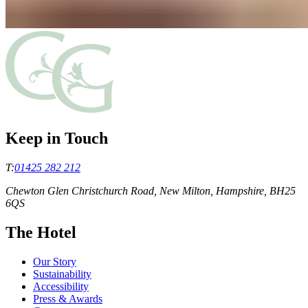
Keep in Touch
T:
01425 282 212
Chewton Glen Christchurch Road, New Milton, Hampshire, BH25
6QS
The Hotel
Our Story
Sustainability
Accessibility
Press & Awards