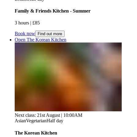
Family & Friends Kitchen - Summer​​​​‌ ‍ ​‍​‍‌‍ ‌ ​‍‌‍‍‌‌‍‌ ‌‍‍‌‌‍ ‍​‍​‍​ ‍‍​‍​‍‌ ​ ‌‍​‌‌‍ ‍‌‍‍‌‌ ‌​‌ ‍‌​‍ ‍‌‍‍‌‌‍ ​‍​‍​‍ ​​‍​‍‌‍‍​‌ ​‍‌‍‌‌‌‍‌‍​‍​‍​ ‍‍​‍​‍‌‍‍​‌ ‌​‌ ‌​‌ ​​‌ ​ ​ ‍‍​‍ ​‍ ‌‍ ​​‍ ‌‌‍​‌‌‍ ‍‌‍‌​​‍ ‌‌ ​‍​‍ ‌‌‍‍​‌‍ ‌ ‌​‌‍‌‌‌‍ ​‌ ​ ​‍ ‌‌ ​ ‌ ‌​‌ ‌‌‌‍‌​‌‍‍‌‌‍ ​‍ ‍‌ ‌‍‌‍‌‌‌ ​‍‌‍​ ‌‍‌‌‌‍ ​​‍ ‍‌‍​‌‌ ​​‌ ​​​‍ ‌‍‍‌‌‍ ‍‌ ‌​‌‍‌‌‌‍ ‍‌ ‌​​‍ ‌‍‌‌‌‍‌​‌‍‍‌‌ ‌​​‍ ‌‍ ‌‌‍ ‌‍‌​‌‍‌‌​ ‌‌ ​​‌ ​‍‌‍‌‌‌ ​ ‌‍‌‌‌‍ ‍‌ ‌​‌‍​‌‌ ‌​‌‍‍‌‌‍ ‌‍ ‍​ ‍ ‌‍‍‌‌‍‌​​ ‌​ ‍‌​ ​ ​ ‍​​ ​‌​ ‌‍‌‍​‌‌‍‌​‌‍​ ​‍ ‌​ ‍‌​ ‍‌‌‍‌​​ ‍​​‍ ‌​ ‌​​ ​‌​ ‍‌​ ​‌​‍ ‌​ ‍​​ ‌‌‌‍‌‌​ ​​​‍ ‌​ ​‌​ ‍​​ ‍‌​ ‌‌‌‍‌​‌‍‌‌​ ‍​‌‍‌‌​ ​​​ ‌‍​ ‍​​ ​​​ ‍ ‌ ‌​‌ ‍‌‌ ​​‌‍‌‌​ ‌‌‍‍​‌‍ ‌ ‌​‌‍‌‌‌‍ ​‌​​ ‌‍ ​‌‍​‌‌ ​ ‌ ​ ​ ‍ ‌ ​​‌‍​‌‌ ‌​‌‍‍​​ ‌‌ ‌​‌‍‍‌‌ ‌​‌‍ ​‌‍‌‌​ ‌‍​‍‌‍​‌‌ ​ ‌‍‌‌‌‌‌‌‌ ​‍‌‍ ​​ ‌‌‍‍​‌ ‌​‌ ‌​‌ ​​‌ ​ ​‍‌‌​ ​ ‌​​‌​‍‌‌​ ​‍‌​‌‍​‍‌‌​ ​‍‌​‌‍‌‍ ​​‍ ‌‌‍​‌‌‍ ‍‌‍‌​​‍ ‌‌ ​‍​‍ ‌‌‍‍​‌‍ ‌ ‌​‌‍‌‌‌‍ ​‌ ​ ​‍ ‌‌ ​ ‌ ‌​‌ ‌‌‌‍‌​‌‍‍‌‌‍ ​‍ ‍‌ ‌‍‌‍‌‌‌ ​‍‌‍​ ‌‍‌‌‌‍ ​​‍ ‍‌‍​‌‌ ​​‌ ​​​‍‌‍‌‍‍‌‌‍‌​​ ‌​ ‍‌​ ​ ​ ‍​​ ​‌​ ‌‍‌‍​‌‌‍‌​‌‍​ ​‍ ‌​ ‍‌​ ‍‌‌‍‌​​ ‍​​‍ ‌​ ‌​​ ​‌​ ‍‌​ ​‌​‍ ‌​ ‍​​ ‌‌‌‍‌‌​ ​​​‍ ‌​ ​‌​ ‍​​ ‍‌​ ‌‌‌‍‌​‌‍‌‌​ ‍​‌‍‌‌​ ​​​ ‌‍​ ‍​​ ​​​‍‌‍‌ ‌​‌ ‍‌‌ ​​‌‍‌‌​ ‌‌‍‍​‌‍ ‌ ‌​‌‍‌‌‌‍ ​‌​​ ‌‍ ​‌‍​‌‌ ​ ‌ ​ ​‍‌‍‌ ​​‌‍​‌‌ ‌​‌‍‍​​ ‌‌ ‌​‌‍‍‌‌ ‌​‌‍ ​‌‍‌‌​‍‌‍‌ ​​‌‍‌‌‌ ​‍‌ ​ ‌ ​​‌‍‌‌‌‍​ ‌ ‌​‌‍‍‌‌ ‌‍‌‍‌‌​ ‌‌ ​​‌ ‌‌‌‍​‍‌‍ ​‌‍‍‌‌ ​ ‌‍‍​‌‍‌‌‌‍‌​​‍​‍‌ ‌
3 hours​​​​‌ ‍ ​‍​‍‌‍ ‌ ​‍‌‍‍‌‌‍‌ ‌‍‍‌‌‍ ‍​‍​‍​ ‍‍​‍​‍‌ ​ ‌‍​‌‌‍ ‍‌‍‍‌‌ ‌​‌ ‍‌​‍ ‍‌‍‍‌‌‍ ​‍​‍​‍ ​​‍​‍‌‍‍​‌ ​‍‌‍‌‌‌‍‌‍​‍​‍​ ‍‍​‍​‍‌‍‍​‌ ‌​‌ ‌​‌ ​​‌ ​ ​ ‍‍​‍ ​‍ ‌‍ ​​‍ ‌‌‍​‌‌‍ ‍‌‍‌​​‍ ‌‌ ​‍​‍ ‌‌‍‍​‌‍ ‌ ‌​‌‍‌‌‌‍ ​‌ ​ ​‍ ‌‌ ​ ‌ ‌​‌ ‌‌‌‍‌​‌‍‍‌‌‍ ​‍ ‍‌ ‌‍‌‍‌‌‌ ​‍‌‍​ ‌‍‌‌‌‍ ​​‍ ‍‌‍​‌‌ ​​‌ ​​​‍ ‌‍‍‌‌‍ ‍‌ ‌​‌‍‌‌‌‍ ‍‌ ‌​​‍ ‌‍‌‌‌‍‌​‌‍‍‌‌ ‌​​‍ ‌‍ ‌‌‍ ‌‍‌​‌‍‌‌​ ‌‌ ​​‌ ​‍‌‍‌‌‌ ​ ‌‍‌‌‌‍ ‍‌ ‌​‌‍​‌‌ ‌​‌‍‍‌‌‍ ‌‍ ‍​ ‍ ‌‍‍‌‌‍‌​​ ‌​ ‍‌​ ​ ​ ‍​​ ​‌​ ‌‍‌‍​‌‌‍‌​‌‍​ ​‍ ‌​ ‍‌​ ‍‌‌‍‌​​ ‍​​‍ ‌​ ‌​​ ​‌​ ‍‌​ ​‌​‍ ‌​ ‍​​ ‌‌‌‍‌‌​ ​​​‍ ‌​ ​‌​ ‍​​ ‍‌​ ‌‌‌‍‌​‌‍‌‌​ ‍​‌‍‌‌​ ​​​ ‌‍​ ‍​​ ​​​ ‍ ‌ ‌​‌ ‍‌‌ ​​‌‍‌‌​ ‌‌‍‍​‌‍ ‌ ‌​‌‍‌‌‌‍ ​‌​​ ‌‍ ​‌‍​‌‌ ​ ‌ ​ ​ ‍ ‌ ​​‌‍​‌‌ ‌​‌‍‍​​ ‌‌ ‌​‌‍‍‌‌‍ ‌‌‍‌‌​ ‌‍​‍‌‍​‌‌ ​ ‌‍‌‌‌‌‌‌‌ ​‍‌‍ ​​ ‌‌‍‍​‌ ‌​‌ ‌​‌ ​​‌ ​ ​‍‌‌​ ​ ‌​​‌​‍‌‌​ ​‍‌​‌‍​‍‌‌​ ​‍‌​‌‍‌‍ ​​‍ ‌‌‍​‌‌‍ ‍‌‍‌​​‍ ‌‌ ​‍​‍ ‌‌‍‍​‌‍ ‌ ‌​‌‍‌‌‌‍ ​‌ ​ ​‍ ‌‌ ​ ‌ ‌​‌ ‌‌‌‍‌​‌‍‍‌‌‍ ​‍ ‍‌ ‌‍‌‍‌‌‌ ​‍‌‍​ ‌‍‌‌‌‍ ​​‍ ‍‌‍​‌‌ ​​‌ ​​​‍‌‍‌‍‍‌‌‍‌​​ ‌​ ‍‌​ ​ ​ ‍​​ ​‌​ ‌‍‌‍​‌‌‍‌​‌‍​ ​‍ ‌​ ‍‌​ ‍‌‌‍‌​​ ‍​​‍ ‌​ ‌​​ ​‌​ ‍‌​ ​‌​‍ ‌​ ‍​​ ‌‌‌‍‌‌​ ​​​‍ ‌​ ​‌​ ‍​​ ‍‌​ ‌‌‌‍‌​‌‍‌‌​ ‍​‌‍‌‌​ ​​​ ‌‍​ ‍​​ ​​​‍‌‍‌ ‌​‌ ‍‌‌ ​​‌‍‌‌​ ‌‌‍‍​‌‍ ‌ ‌​‌‍‌‌‌‍ ​‌​​ ‌‍ ​‌‍​‌‌ ​ ‌ ​ ​‍‌‍‌ ​​‌‍​‌‌ ‌​‌‍‍​​ ‌‌ ‌​‌‍‍‌‌‍ ‌‌‍‌‌​‍‌‍‌ ​​‌‍‌‌‌ ​‍‌ ​ ‌ ​​‌‍‌‌‌‍​ ‌ ‌​‌‍‍‌‌ ‌‍‌‍‌‌​ ‌‌ ​​‌ ‌‌‌‍​‍‌‍ ​‌‍‍‌‌ ​ ‌‍‍​‌‍‌‌‌‍‌​​‍​‍‌ ‌ | £85​​​​‌ ‍ ​‍​‍‌‍ ‌ ​‍‌‍‍‌‌‍‌ ‌‍‍‌‌‍ ‍​‍​‍​ ‍‍​‍​‍‌ ​ ‌‍​‌‌‍ ‍‌‍‍‌‌ ‌​‌ ‍‌​‍ ‍‌‍‍‌‌‍ ​‍​‍​‍ ​​‍​‍‌‍‍​‌ ​‍‌‍‌‌‌‍‌‍​‍​‍​ ‍‍​‍​‍‌‍‍​‌ ‌​‌ ‌​‌ ​​‌ ​ ​ ‍‍​‍ ​‍ ‌‍ ​​‍ ‌‌‍​‌‌‍ ‍‌‍‌​​‍ ‌‌ ​‍​‍ ‌‌‍‍​‌‍ ‌ ‌​‌‍‌‌‌‍ ​‌ ​ ​‍ ‌‌ ​ ‌ ‌​‌ ‌‌‌‍‌​‌‍‍‌‌‍ ​‍ ‍‌ ‌‍‌‍‌‌‌ ​‍‌‍​ ‌‍‌‌‌‍ ​​‍ ‍‌‍​‌‌ ​​‌ ​​​‍ ‌‍‍‌‌‍ ‍‌ ‌​‌‍‌‌‌‍ ‍‌ ‌​​‍ ‌‍‌‌‌‍‌​‌‍‍‌‌ ‌​​‍ ‌‍ ‌‌‍ ‌‍‌​‌‍‌‌​ ‌‌ ​​‌ ​‍‌‍‌‌‌ ​ ‌‍‌‌‌‍ ‍‌ ‌​‌‍​‌‌ ‌​‌‍‍‌‌‍ ‌‍ ‍​ ‍ ‌‍‍‌‌‍‌​​ ‌​ ‍‌​ ​ ​ ‍​​ ​‌​ ‌‍‌‍​‌‌‍‌​‌‍​ ​‍ ‌​ ‍‌​ ‍‌‌‍‌​​ ‍​​‍ ‌​ ‌​​ ​‌​ ‍‌​ ​‌​‍ ‌​ ‍​​ ‌‌‌‍‌‌​ ​​​‍ ‌​ ​‌​ ‍​​ ‍‌​ ‌‌‌‍‌​‌‍‌‌​ ‍​‌‍‌‌​ ​​​ ‌‍​ ‍​​ ​​​ ‍ ‌ ‌​‌ ‍‌‌ ​​‌‍‌‌​ ‌‌‍‍​‌‍ ‌ ‌​‌‍‌‌‌‍ ​‌​​ ‌‍ ​‌‍​‌‌ ​ ‌ ​ ​ ‍ ‌ ​​‌‍​‌‌ ‌​‌‍‍​​ ‌‌ ​​‌ ​‍‌‍‍‌‌‍​ ‌‍‌‌​ ‌‍​‍‌‍​‌‌ ​ ‌‍‌‌‌‌‌‌‌ ​‍‌‍ ​​ ‌‌‍‍​‌ ‌​‌ ‌​‌ ​​‌ ​ ​‍‌‌​ ​ ‌​​‌​‍‌‌​ ​‍‌​‌‍​‍‌‌​ ​‍‌​‌‍‌‍ ​​‍ ‌‌‍​‌‌‍ ‍‌‍‌​​‍ ‌‌ ​‍​‍ ‌‌‍‍​‌‍ ‌ ‌​‌‍‌‌‌‍ ​‌ ​ ​‍ ‌‌ ​ ‌ ‌​‌ ‌‌‌‍‌​‌‍‍‌‌‍ ​‍ ‍‌ ‌‍‌‍‌‌‌ ​‍‌‍​ ‌‍‌‌‌‍ ​​‍ ‍‌‍​‌‌ ​​‌ ​​​‍‌‍‌‍‍‌‌‍‌​​ ‌​ ‍‌​ ​ ​ ‍​​ ​‌​ ‌‍‌‍​‌‌‍‌​‌‍​ ​‍ ‌​ ‍‌​ ‍‌‌‍‌​​ ‍​​‍ ‌​ ‌​​ ​‌​ ‍‌​ ​‌​‍ ‌​ ‍​​ ‌‌‌‍‌‌​ ​​​‍ ‌​ ​‌​ ‍​​ ‍‌​ ‌‌‌‍‌​‌‍‌‌​ ‍​‌‍‌‌​ ​​​ ‌‍​ ‍​​ ​​​‍‌‍‌ ‌​‌ ‍‌‌ ​​‌‍‌‌​ ‌‌‍‍​‌‍ ‌ ‌​‌‍‌‌‌‍ ​‌​​ ‌‍ ​‌‍​‌‌ ​ ‌ ​ ​‍‌‍‌ ​​‌‍​‌‌ ‌​‌‍‍​​ ‌‌ ​​‌ ​‍‌‍‍‌‌‍​ ‌‍‌‌​‍‌‍‌ ​​‌‍‌‌‌ ​‍‌ ​ ‌ ​​‌‍‌‌‌‍​ ‌ ‌​‌‍‍‌‌ ‌‍‌‍‌‌​ ‌‌ ​​‌ ‌‌‌‍​‍‌‍ ​‌‍‍‌‌ ​ ‌‍‍​‌‍‌‌‌‍‌​​‍​‍‌ ‌
Book now
Find out more
Open The Korean Kitchen​​​​‌ ‍ ​‍​‍‌‍ ‌ ​‍‌‍‍‌‌‍‌ ‌‍‍‌‌‍ ‍​‍​‍​ ‍‍​‍​‍‌ ​ ‌‍​‌‌‍ ‍‌‍‍‌‌ ‌​‌ ‍‌​‍ ‍‌‍‍‌‌‍ ​‍​‍​‍ ​​‍​‍‌‍‍​‌ ​‍‌‍‌‌‌‍‌‍​‍​‍​ ‍‍​‍​‍‌‍‍​‌ ‌​‌ ‌​‌ ​​‌ ​ ​ ‍‍​‍ ​‍ ‌‍ ​​‍ ‌‌‍​‌‌‍ ‍‌‍‌​​‍ ‌‌ ​‍​‍ ‌‌‍‍​‌‍ ‌ ‌​‌‍‌‌‌‍ ​‌ ​ ​‍ ‌‌ ​ ‌ ‌​‌ ‌‌‌‍‌​‌‍‍‌‌‍ ​‍ ‍‌ ‌‍‌‍‌‌‌ ​‍‌‍​ ‌‍‌‌‌‍ ​​‍ ‍‌‍​‌‌ ​​‌ ​​​‍ ‌‍‍‌‌‍ ‍‌ ‌​‌‍‌‌‌‍ ‍‌ ‌​​‍ ‌‍‌‌‌‍‌​‌‍‍‌‌ ‌​​‍ ‌‍ ‌‌‍ ‌‍‌​‌‍‌‌​ ‌‌ ​​‌ ​‍‌‍‌‌‌ ​ ‌‍‌‌‌‍ ‍‌ ‌​‌‍​‌‌ ‌​‌‍‍‌‌‍ ‌‍ ‍​ ‍ ‌‍‍‌‌‍‌​​ ‌​ ‍​​ ​​​ ​ ‌‍‌‌​ ​‌​ ‌​‌‍‌​‌‍​ ​‍ ‌​ ‌‌‌‍‌​​ ‍​‌‍​‌​‍ ‌​ ‌​‌‍‌​‌‍‌​​ ‌‌​‍ ‌​ ‍‌​ ‌‍​ ‌​​ ‌‌​‍ ‌​ ‌​​ ‌ ​ ‌‌‌‍​ ‌‍​‍‌‍​‍​ ‌‌​ ‌‍​ ‍​​ ​‍​ ‍‌‌‍​‌​ ‍ ‌ ‌​‌ ‍‌‌ ​​‌‍‌‌​ ‌‌‍‍​‌‍ ‌ ‌​‌‍‌‌‌‍ ​‌​​ ‌‍ ​‌‍​‌‌ ​ ‌ ​ ​ ‍ ‌ ​​‌‍​‌‌ ‌​‌‍‍​​ ‌‌ ‌​‌‍‍‌‌ ‌​‌‍ ​‌‍‌‌​ ‌‍​‍‌‍​‌‌ ​ ‌‍‌‌‌‌‌‌‌ ​‍‌‍ ​​ ‌‌‍‍​‌ ‌​‌ ‌​‌ ​​‌ ​ ​‍‌‌​ ​ ‌​​‌​‍‌‌​ ​‍‌​‌‍​‍‌‌​ ​‍‌​‌‍‌‍ ​​‍ ‌‌‍​‌‌‍ ‍‌‍‌​​‍ ‌‌ ​‍​‍ ‌‌‍‍​‌‍ ‌ ‌​‌‍‌‌‌‍ ​‌ ​ ​‍ ‌‌ ​ ‌ ‌​‌ ‌‌‌‍‌​‌‍‍‌‌‍ ​‍ ‍‌ ‌‍‌‍‌‌‌ ​‍‌‍​ ‌‍‌‌‌‍ ​​‍ ‍‌‍​‌‌ ​​‌ ​​​‍‌‍‌‍‍‌‌‍‌​​ ‌​ ‍​​ ​​​ ​ ‌‍‌‌​ ​‌​ ‌​‌‍‌​‌‍​ ​‍ ‌​ ‌‌‌‍‌​​ ‍​‌‍​‌​‍ ‌​ ‌​‌‍‌​‌‍‌​​ ‌‌​‍ ‌​ ‍‌​ ‌‍​ ‌​​ ‌‌​‍ ‌​ ‌​​ ‌ ​ ‌‌‌‍​ ‌‍​‍‌‍​‍​ ‌‌​ ‌‍​ ‍​​ ​‍​ ‍‌‌‍​‌​‍‌‍‌ ‌​‌ ‍‌‌ ​​‌‍‌‌​ ‌‌‍‍​‌‍ ‌ ‌​‌‍‌‌‌‍ ​‌​​ ‌‍ ​‌‍​‌‌ ​ ‌ ​ ​‍‌‍‌ ​​‌‍​‌‌ ‌​‌‍‍​​ ‌‌ ‌​‌‍‍‌‌ ‌​‌‍ ​‌‍‌‌​‍‌‍‌ ​​‌‍‌‌‌ ​‍‌ ​ ‌ ​​‌‍‌‌‌‍​ ‌ ‌​‌‍‍‌‌ ‌‍‌‍‌‌​ ‌‌ ​​‌ ‌‌‌‍​‍‌‍ ​‌‍‍‌‌ ​ ‌‍‍​‌‍‌‌‌‍‌​​‍​‍‌ ‌
Next class: 21st August | 10:00AM
Asian
Vegetarian
Half day
The Korean Kitchen​​​​‌ ‍ ​‍​‍‌‍ ‌ ​‍‌‍‍‌‌‍‌ ‌‍‍‌‌‍ ‍​‍​‍​ ‍‍​‍​‍‌ ​ ‌‍​‌‌‍ ‍‌‍‍‌‌ ‌​‌ ‍‌​‍ ‍‌‍‍‌‌‍ ​‍​‍​‍ ​​‍​‍‌‍‍​‌ ​‍‌‍‌‌‌‍‌‍​‍​‍​ ‍‍​‍​‍‌‍‍​‌ ‌​‌ ‌​‌ ​​‌ ​ ​ ‍‍​‍ ​‍ ‌‍ ​​‍ ‌‌‍​‌‌‍ ‍‌‍‌​​‍ ‌‌ ​‍​‍ ‌‌‍‍​‌‍ ‌ ‌​‌‍‌‌‌‍ ​‌ ​ ​‍ ‌‌ ​ ‌ ‌​‌ ‌‌‌‍‌​‌‍‍‌‌‍ ​‍ ‍‌ ‌‍‌‍‌‌‌ ​‍‌‍​ ‌‍‌‌‌‍ ​​‍ ‍‌‍​‌‌ ​​‌ ​​​‍ ‌‍‍‌‌‍ ‍‌ ‌​‌‍‌‌‌‍ ‍‌ ‌​​‍ ‌‍‌‌‌‍‌​‌‍‍‌‌ ‌​​‍ ‌‍ ‌‌‍ ‌‍‌​‌‍‌‌​ ‌‌ ​​‌ ​‍‌‍‌‌‌ ​ ‌‍‌‌‌‍ ‍‌ ‌​‌‍​‌‌ ‌​‌‍‍‌‌‍ ‌‍ ‍​ ‍ ‌‍‍‌‌‍‌​​ ‌​ ‍​​ ​​​ ​ ‌‍‌‌​ ​‌​ ‌​‌‍‌​‌‍​ ​‍ ‌​ ‌‌‌‍‌​​ ‍​‌‍​‌​‍ ‌​ ‌​‌‍‌​‌‍‌​​ ‌‌​‍ ‌​ ‍‌​ ‌‍​ ‌​​ ‌‌​‍ ‌​ ‌​​ ‌ ​ ‌‌‌‍​ ‌‍​‍‌‍​‍​ ‌‌​ ‌‍​ ‍​​ ​‍​ ‍‌‌‍​‌​ ‍ ‌ ‌​‌ ‍‌‌ ​​‌‍‌‌​ ‌‌‍‍​‌‍ ‌ ‌​‌‍‌‌‌‍ ​‌​​ ‌‍ ​‌‍​‌‌ ​ ‌ ​ ​ ‍ ‌ ​​‌‍​‌‌ ‌​‌‍‍​​ ‌‌ ‌​‌‍‍‌‌ ‌​‌‍ ​‌‍‌‌​ ‌‍​‍‌‍​‌‌ ​ ‌‍‌‌‌‌‌‌‌ ​‍‌‍ ​​ ‌‌‍‍​‌ ‌​‌ ‌​‌ ​​‌ ​ ​‍‌‌​ ​ ‌​​‌​‍‌‌​ ​‍‌​‌‍​‍‌‌​ ​‍‌​‌‍‌‍ ​​‍ ‌‌‍​‌‌‍ ‍‌‍‌​​‍ ‌‌ ​‍​‍ ‌‌‍‍​‌‍ ‌ ‌​‌‍‌‌‌‍ ​‌ ​ ​‍ ‌‌ ​ ‌ ‌​‌ ‌‌‌‍‌​‌‍‍‌‌‍ ​‍ ‍‌ ‌‍‌‍‌‌‌ ​‍‌‍​ ‌‍‌‌‌‍ ​​‍ ‍‌‍​‌‌ ​​‌ ​​​‍‌‍‌‍‍‌‌‍‌​​ ‌​ ‍​​ ​​​ ​ ‌‍‌‌​ ​‌​ ‌​‌‍‌​‌‍​ ​‍ ‌​ ‌‌‌‍‌​​ ‍​‌‍​‌​‍ ‌​ ‌​‌‍‌​‌‍‌​​ ‌‌​‍ ‌​ ‍‌​ ‌‍​ ‌​​ ‌‌​‍ ‌​ ‌​​ ‌ ​ ‌‌‌‍​ ‌‍​‍‌‍​‍​ ‌‌​ ‌‍​ ‍​​ ​‍​ ‍‌‌‍​‌​‍‌‍‌ ‌​‌ ‍‌‌ ​​‌‍‌‌​ ‌‌‍‍​‌‍ ‌ ‌​‌‍‌‌‌‍ ​‌​​ ‌‍ ​‌‍​‌‌ ​ ‌ ​ ​‍‌‍‌ ​​‌‍​‌‌ ‌​‌‍‍​​ ‌‌ ‌​‌‍‍‌‌ ‌​‌‍ ​‌‍‌‌​‍‌‍‌ ​​‌‍‌‌‌ ​‍‌ ​ ‌ ​​‌‍‌‌‌‍​ ‌ ‌​‌‍‍‌‌ ‌‍‌‍‌‌​ ‌‌ ​​‌ ‌‌‌‍​‍‌‍ ​‌‍‍‌‌ ​ ‌‍‍​‌‍‌‌‌‍‌​​‍​‍‌ ‌