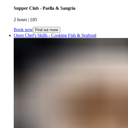
Supper Club - Paella & Sangria​​​​‌ ‍ ​‍​‍‌‍ ‌ ​‍‌‍‍‌‌‍‌ ‌‍‍‌‌‍ ‍​‍​‍​ ‍‍​‍​‍‌ ​ ‌‍​‌‌‍ ‍‌‍‍‌‌ ‌​‌ ‍‌​‍ ‍‌‍‍‌‌‍ ​‍​‍​‍ ​​‍​‍‌‍‍​‌ ​‍‌‍‌‌‌‍‌‍​‍​‍​ ‍‍​‍​‍‌‍‍​‌ ‌​‌ ‌​‌ ​​‌ ​ ​ ‍‍​‍ ​‍ ‌‍ ​​‍ ‌‌‍​‌‌‍ ‍‌‍‌​​‍ ‌‌ ​‍​‍ ‌‌‍‍​‌‍ ‌ ‌​‌‍‌‌‌‍ ​‌ ​ ​‍ ‌‌ ​ ‌ ‌​‌ ‌‌‌‍‌​‌‍‍‌‌‍ ​‍ ‍‌ ‌‍‌‍‌‌‌ ​‍‌‍​ ‌‍‌‌‌‍ ​​‍ ‍‌‍​‌‌ ​​‌ ​​​‍ ‌‍‍‌‌‍ ‍‌ ‌​‌‍‌‌‌‍ ‍‌ ‌​​‍ ‌‍‌‌‌‍‌​‌‍‍‌‌ ‌​​‍ ‌‍ ‌‌‍ ‌‍‌​‌‍‌‌​ ‌‌ ​​‌ ​‍‌‍‌‌‌ ​ ‌‍‌‌‌‍ ‍‌ ‌​‌‍​‌‌ ‌​‌‍‍‌‌‍ ‌‍ ‍​ ‍ ‌‍‍‌‌‍‌​​ ‌​ ‌‍​ ‌‌​ ​ ​ ​​​ ​​‌‍​‍‌‍‌‌‌‍​‌​‍ ‌​ ‌ ‌‍‌‌‌‍‌​‌‍​‌​‍ ‌​ ‌​​ ‌​‌‍​‌​ ‍​​‍ ‌‌‍​‍​ ‌ ​ ‍‌‌‍‌‌​‍ ‌​ ‌‍‌‍‌‌​ ‌‌​ ​‍​ ‌‍​ ‍‌​ ​​​ ​‌‌‍​‍​ ‌​‌‍‌‍​ ​‌​ ‍ ‌ ‌​‌ ‍‌‌ ​​‌‍‌‌​ ‌‌‍‍​‌‍ ‌ ‌​‌‍‌‌‌‍ ​‌​​ ‌‍ ​‌‍​‌‌ ​ ‌ ​ ​ ‍ ‌ ​​‌‍​‌‌ ‌​‌‍‍​​ ‌‌ ‌​‌‍‍‌‌ ‌​‌‍ ​‌‍‌‌​ ‌‍​‍‌‍​‌‌ ​ ‌‍‌‌‌‌‌‌‌ ​‍‌‍ ​​ ‌‌‍‍​‌ ‌​‌ ‌​‌ ​​‌ ​ ​‍‌‌​ ​ ‌​​‌​‍‌‌​ ​‍‌​‌‍​‍‌‌​ ​‍‌​‌‍‌‍ ​​‍ ‌‌‍​‌‌‍ ‍‌‍‌​​‍ ‌‌ ​‍​‍ ‌‌‍‍​‌‍ ‌ ‌​‌‍‌‌‌‍ ​‌ ​ ​‍ ‌‌ ​ ‌ ‌​‌ ‌‌‌‍‌​‌‍‍‌‌‍ ​‍ ‍‌ ‌‍‌‍‌‌‌ ​‍‌‍​ ‌‍‌‌‌‍ ​​‍ ‍‌‍​‌‌ ​​‌ ​​​‍‌‍‌‍‍‌‌‍‌​​ ‌​ ‌‍​ ‌‌​ ​ ​ ​​​ ​​‌‍​‍‌‍‌‌‌‍​‌​‍ ‌​ ‌ ‌‍‌‌‌‍‌​‌‍​‌​‍ ‌​ ‌​​ ‌​‌‍​‌​ ‍​​‍ ‌‌‍​‍​ ‌ ​ ‍‌‌‍‌‌​‍ ‌​ ‌‍‌‍‌‌​ ‌‌​ ​‍​ ‌‍​ ‍‌​ ​​​ ​‌‌‍​‍​ ‌​‌‍‌‍​ ​‌​‍‌‍‌ ‌​‌ ‍‌‌ ​​‌‍‌‌​ ‌‌‍‍​‌‍ ‌ ‌​‌‍‌‌‌‍ ​‌​​ ‌‍ ​‌‍​‌‌ ​ ‌ ​ ​‍‌‍‌ ​​‌‍​‌‌ ‌​‌‍‍​​ ‌‌ ‌​‌‍‍‌‌ ‌​‌‍ ​‌‍‌‌​‍‌‍‌ ​​‌‍‌‌‌ ​‍‌ ​ ‌ ​​‌‍‌‌‌‍​ ‌ ‌​‌‍‍‌‌ ‌‍‌‍‌‌​ ‌‌ ​​‌ ‌‌‌‍​‍‌‍ ​‌‍‍‌‌ ​ ‌‍‍​‌‍‌‌‌‍‌​​‍​‍‌ ‌
2 hours​​​​‌ ‍ ​‍​‍‌‍ ‌ ​‍‌‍‍‌‌‍‌ ‌‍‍‌‌‍ ‍​‍​‍​ ‍‍​‍​‍‌ ​ ‌‍​‌‌‍ ‍‌‍‍‌‌ ‌​‌ ‍‌​‍ ‍‌‍‍‌‌‍ ​‍​‍​‍ ​​‍​‍‌‍‍​‌ ​‍‌‍‌‌‌‍‌‍​‍​‍​ ‍‍​‍​‍‌‍‍​‌ ‌​‌ ‌​‌ ​​‌ ​ ​ ‍‍​‍ ​‍ ‌‍ ​​‍ ‌‌‍​‌‌‍ ‍‌‍‌​​‍ ‌‌ ​‍​‍ ‌‌‍‍​‌‍ ‌ ‌​‌‍‌‌‌‍ ​‌ ​ ​‍ ‌‌ ​ ‌ ‌​‌ ‌‌‌‍‌​‌‍‍‌‌‍ ​‍ ‍‌ ‌‍‌‍‌‌‌ ​‍‌‍​ ‌‍‌‌‌‍ ​​‍ ‍‌‍​‌‌ ​​‌ ​​​‍ ‌‍‍‌‌‍ ‍‌ ‌​‌‍‌‌‌‍ ‍‌ ‌​​‍ ‌‍‌‌‌‍‌​‌‍‍‌‌ ‌​​‍ ‌‍ ‌‌‍ ‌‍‌​‌‍‌‌​ ‌‌ ​​‌ ​‍‌‍‌‌‌ ​ ‌‍‌‌‌‍ ‍‌ ‌​‌‍​‌‌ ‌​‌‍‍‌‌‍ ‌‍ ‍​ ‍ ‌‍‍‌‌‍‌​​ ‌​ ‌‍​ ‌‌​ ​ ​ ​​​ ​​‌‍​‍‌‍‌‌‌‍​‌​‍ ‌​ ‌ ‌‍‌‌‌‍‌​‌‍​‌​‍ ‌​ ‌​​ ‌​‌‍​‌​ ‍​​‍ ‌‌‍​‍​ ‌ ​ ‍‌‌‍‌‌​‍ ‌​ ‌‍‌‍‌‌​ ‌‌​ ​‍​ ‌‍​ ‍‌​ ​​​ ​‌‌‍​‍​ ‌​‌‍‌‍​ ​‌​ ‍ ‌ ‌​‌ ‍‌‌ ​​‌‍‌‌​ ‌‌‍‍​‌‍ ‌ ‌​‌‍‌‌‌‍ ​‌​​ ‌‍ ​‌‍​‌‌ ​ ‌ ​ ​ ‍ ‌ ​​‌‍​‌‌ ‌​‌‍‍​​ ‌‌ ‌​‌‍‍‌‌‍ ‌‌‍‌‌​ ‌‍​‍‌‍​‌‌ ​ ‌‍‌‌‌‌‌‌‌ ​‍‌‍ ​​ ‌‌‍‍​‌ ‌​‌ ‌​‌ ​​‌ ​ ​‍‌‌​ ​ ‌​​‌​‍‌‌​ ​‍‌​‌‍​‍‌‌​ ​‍‌​‌‍‌‍ ​​‍ ‌‌‍​‌‌‍ ‍‌‍‌​​‍ ‌‌ ​‍​‍ ‌‌‍‍​‌‍ ‌ ‌​‌‍‌‌‌‍ ​‌ ​ ​‍ ‌‌ ​ ‌ ‌​‌ ‌‌‌‍‌​‌‍‍‌‌‍ ​‍ ‍‌ ‌‍‌‍‌‌‌ ​‍‌‍​ ‌‍‌‌‌‍ ​​‍ ‍‌‍​‌‌ ​​‌ ​​​‍‌‍‌‍‍‌‌‍‌​​ ‌​ ‌‍​ ‌‌​ ​ ​ ​​​ ​​‌‍​‍‌‍‌‌‌‍​‌​‍ ‌​ ‌ ‌‍‌‌‌‍‌​‌‍​‌​‍ ‌​ ‌​​ ‌​‌‍​‌​ ‍​​‍ ‌‌‍​‍​ ‌ ​ ‍‌‌‍‌‌​‍ ‌​ ‌‍‌‍‌‌​ ‌‌​ ​‍​ ‌‍​ ‍‌​ ​​​ ​‌‌‍​‍​ ‌​‌‍‌‍​ ​‌​‍‌‍‌ ‌​‌ ‍‌‌ ​​‌‍‌‌​ ‌‌‍‍​‌‍ ‌ ‌​‌‍‌‌‌‍ ​‌​​ ‌‍ ​‌‍​‌‌ ​ ‌ ​ ​‍‌‍‌ ​​‌‍​‌‌ ‌​‌‍‍​​ ‌‌ ‌​‌‍‍‌‌‍ ‌‌‍‌‌​‍‌‍‌ ​​‌‍‌‌‌ ​‍‌ ​ ‌ ​​‌‍‌‌‌‍​ ‌ ‌​‌‍‍‌‌ ‌‍‌‍‌‌​ ‌‌ ​​‌ ‌‌‌‍​‍‌‍ ​‌‍‍‌‌ ​ ‌‍‍​‌‍‌‌‌‍‌​​‍​‍‌ ‌ | £85​​​​‌ ‍ ​‍​‍‌‍ ‌ ​‍‌‍‍‌‌‍‌ ‌‍‍‌‌‍ ‍​‍​‍​ ‍‍​‍​‍‌ ​ ‌‍​‌‌‍ ‍‌‍‍‌‌ ‌​‌ ‍‌​‍ ‍‌‍‍‌‌‍ ​‍​‍​‍ ​​‍​‍‌‍‍​‌ ​‍‌‍‌‌‌‍‌‍​‍​‍​ ‍‍​‍​‍‌‍‍​‌ ‌​‌ ‌​‌ ​​‌ ​ ​ ‍‍​‍ ​‍ ‌‍ ​​‍ ‌‌‍​‌‌‍ ‍‌‍‌​​‍ ‌‌ ​‍​‍ ‌‌‍‍​‌‍ ‌ ‌​‌‍‌‌‌‍ ​‌ ​ ​‍ ‌‌ ​ ‌ ‌​‌ ‌‌‌‍‌​‌‍‍‌‌‍ ​‍ ‍‌ ‌‍‌‍‌‌‌ ​‍‌‍​ ‌‍‌‌‌‍ ​​‍ ‍‌‍​‌‌ ​​‌ ​​​‍ ‌‍‍‌‌‍ ‍‌ ‌​‌‍‌‌‌‍ ‍‌ ‌​​‍ ‌‍‌‌‌‍‌​‌‍‍‌‌ ‌​​‍ ‌‍ ‌‌‍ ‌‍‌​‌‍‌‌​ ‌‌ ​​‌ ​‍‌‍‌‌‌ ​ ‌‍‌‌‌‍ ‍‌ ‌​‌‍​‌‌ ‌​‌‍‍‌‌‍ ‌‍ ‍​ ‍ ‌‍‍‌‌‍‌​​ ‌​ ‌‍​ ‌‌​ ​ ​ ​​​ ​​‌‍​‍‌‍‌‌‌‍​‌​‍ ‌​ ‌ ‌‍‌‌‌‍‌​‌‍​‌​‍ ‌​ ‌​​ ‌​‌‍​‌​ ‍​​‍ ‌‌‍​‍​ ‌ ​ ‍‌‌‍‌‌​‍ ‌​ ‌‍‌‍‌‌​ ‌‌​ ​‍​ ‌‍​ ‍‌​ ​​​ ​‌‌‍​‍​ ‌​‌‍‌‍​ ​‌​ ‍ ‌ ‌​‌ ‍‌‌ ​​‌‍‌‌​ ‌‌‍‍​‌‍ ‌ ‌​‌‍‌‌‌‍ ​‌​​ ‌‍ ​‌‍​‌‌ ​ ‌ ​ ​ ‍ ‌ ​​‌‍​‌‌ ‌​‌‍‍​​ ‌‌ ​​‌ ​‍‌‍‍‌‌‍​ ‌‍‌‌​ ‌‍​‍‌‍​‌‌ ​ ‌‍‌‌‌‌‌‌‌ ​‍‌‍ ​​ ‌‌‍‍​‌ ‌​‌ ‌​‌ ​​‌ ​ ​‍‌‌​ ​ ‌​​‌​‍‌‌​ ​‍‌​‌‍​‍‌‌​ ​‍‌​‌‍‌‍ ​​‍ ‌‌‍​‌‌‍ ‍‌‍‌​​‍ ‌‌ ​‍​‍ ‌‌‍‍​‌‍ ‌ ‌​‌‍‌‌‌‍ ​‌ ​ ​‍ ‌‌ ​ ‌ ‌​‌ ‌‌‌‍‌​‌‍‍‌‌‍ ​‍ ‍‌ ‌‍‌‍‌‌‌ ​‍‌‍​ ‌‍‌‌‌‍ ​​‍ ‍‌‍​‌‌ ​​‌ ​​​‍‌‍‌‍‍‌‌‍‌​​ ‌​ ‌‍​ ‌‌​ ​ ​ ​​​ ​​‌‍​‍‌‍‌‌‌‍​‌​‍ ‌​ ‌ ‌‍‌‌‌‍‌​‌‍​‌​‍ ‌​ ‌​​ ‌​‌‍​‌​ ‍​​‍ ‌‌‍​‍​ ‌ ​ ‍‌‌‍‌‌​‍ ‌​ ‌‍‌‍‌‌​ ‌‌​ ​‍​ ‌‍​ ‍‌​ ​​​ ​‌‌‍​‍​ ‌​‌‍‌‍​ ​‌​‍‌‍‌ ‌​‌ ‍‌‌ ​​‌‍‌‌​ ‌‌‍‍​‌‍ ‌ ‌​‌‍‌‌‌‍ ​‌​​ ‌‍ ​‌‍​‌‌ ​ ‌ ​ ​‍‌‍‌ ​​‌‍​‌‌ ‌​‌‍‍​​ ‌‌ ​​‌ ​‍‌‍‍‌‌‍​ ‌‍‌‌​‍‌‍‌ ​​‌‍‌‌‌ ​‍‌ ​ ‌ ​​‌‍‌‌‌‍​ ‌ ‌​‌‍‍‌‌ ‌‍‌‍‌‌​ ‌‌ ​​‌ ‌‌‌‍​‍‌‍ ​‌‍‍‌‌ ​ ‌‍‍​‌‍‌‌‌‍‌​​‍​‍‌ ‌
Book now
Find out more
Open Chef's Skills - Cooking Fish & Seafood​​​​‌ ‍ ​‍​‍‌‍ ‌ ​‍‌‍‍‌‌‍‌ ‌‍‍‌‌‍ ‍​‍​‍​ ‍‍​‍​‍‌ ​ ‌‍​‌‌‍ ‍‌‍‍‌‌ ‌​‌ ‍‌​‍ ‍‌‍‍‌‌‍ ​‍​‍​‍ ​​‍​‍‌‍‍​‌ ​‍‌‍‌‌‌‍‌‍​‍​‍​ ‍‍​‍​‍‌‍‍​‌ ‌​‌ ‌​‌ ​​‌ ​ ​ ‍‍​‍ ​‍ ‌‍ ​​‍ ‌‌‍​‌‌‍ ‍‌‍‌​​‍ ‌‌ ​‍​‍ ‌‌‍‍​‌‍ ‌ ‌​‌‍‌‌‌‍ ​‌ ​ ​‍ ‌‌ ​ ‌ ‌​‌ ‌‌‌‍‌​‌‍‍‌‌‍ ​‍ ‍‌ ‌‍‌‍‌‌‌ ​‍‌‍​ ‌‍‌‌‌‍ ​​‍ ‍‌‍​‌‌ ​​‌ ​​​‍ ‌‍‍‌‌‍ ‍‌ ‌​‌‍‌‌‌‍ ‍‌ ‌​​‍ ‌‍‌‌‌‍‌​‌‍‍‌‌ ‌​​‍ ‌‍ ‌‌‍ ‌‍‌​‌‍‌‌​ ‌‌ ​​‌ ​‍‌‍‌‌‌ ​ ‌‍‌‌‌‍ ‍‌ ‌​‌‍​‌‌ ‌​‌‍‍‌‌‍ ‌‍ ‍​ ‍ ‌‍‍‌‌‍‌​​ ‌‌‍​‍​ ‌‌​ ‌​​ ‌ ​ ​‍​ ‌‍‌‍‌‌‌‍‌‌​‍ ‌​ ​‌‌‍​‌​ ‌ ​ ​ ​‍ ‌​ ‌​‌‍‌​​ ‌​​ ‍‌​‍ ‌‌‍​‌‌‍‌‍​ ‍​‌‍‌‌​‍ ‌​ ​‍‌‍​ ​ ‍​​ ‌ ​ ​ ​ ‍​​ ‌‌​ ‍​​ ​​‌‍‌‍‌‍‌‌​ ​‍​ ‍ ‌ ‌​‌ ‍‌‌ ​​‌‍‌‌​ ‌‌‍‍​‌‍ ‌ ‌​‌‍‌‌‌‍ ​‌​​ ‌‍ ​‌‍​‌‌ ​ ‌ ​ ​ ‍ ‌ ​​‌‍​‌‌ ‌​‌‍‍​​ ‌‌ ‌​‌‍‍‌‌ ‌​‌‍ ​‌‍‌‌​ ‌‍​‍‌‍​‌‌ ​ ‌‍‌‌‌‌‌‌‌ ​‍‌‍ ​​ ‌‌‍‍​‌ ‌​‌ ‌​‌ ​​‌ ​ ​‍‌‌​ ​ ‌​​‌​‍‌‌​ ​‍‌​‌‍​‍‌‌​ ​‍‌​‌‍‌‍ ​​‍ ‌‌‍​‌‌‍ ‍‌‍‌​​‍ ‌‌ ​‍​‍ ‌‌‍‍​‌‍ ‌ ‌​‌‍‌‌‌‍ ​‌ ​ ​‍ ‌‌ ​ ‌ ‌​‌ ‌‌‌‍‌​‌‍‍‌‌‍ ​‍ ‍‌ ‌‍‌‍‌‌‌ ​‍‌‍​ ‌‍‌‌‌‍ ​​‍ ‍‌‍​‌‌ ​​‌ ​​​‍‌‍‌‍‍‌‌‍‌​​ ‌‌‍​‍​ ‌‌​ ‌​​ ‌ ​ ​‍​ ‌‍‌‍‌‌‌‍‌‌​‍ ‌​ ​‌‌‍​‌​ ‌ ​ ​ ​‍ ‌​ ‌​‌‍‌​​ ‌​​ ‍‌​‍ ‌‌‍​‌‌‍‌‍​ ‍​‌‍‌‌​‍ ‌​ ​‍‌‍​ ​ ‍​​ ‌ ​ ​ ​ ‍​​ ‌‌​ ‍​​ ​​‌‍‌‍‌‍‌‌​ ​‍​‍‌‍‌ ‌​‌ ‍‌‌ ​​‌‍‌‌​ ‌‌‍‍​‌‍ ‌ ‌​‌‍‌‌‌‍ ​‌​​ ‌‍ ​‌‍​‌‌ ​ ‌ ​ ​‍‌‍‌ ​​‌‍​‌‌ ‌​‌‍‍​​ ‌‌ ‌​‌‍‍‌‌ ‌​‌‍ ​‌‍‌‌​‍‌‍‌ ​​‌‍‌‌‌ ​‍‌ ​ ‌ ​​‌‍‌‌‌‍​ ‌ ‌​‌‍‍‌‌ ‌‍‌‍‌‌​ ‌‌ ​​‌ ‌‌‌‍​‍‌‍ ​‌‍‍‌‌ ​ ‌‍‍​‌‍‌‌‌‍‌​​‍​‍‌ ‌