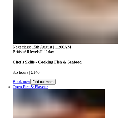
Next class: 15th August | 11:00AM
British
All levels
Half day
Chef's Skills - Cooking Fish & Seafood​​​​‌ ‍ ​‍​‍‌‍ ‌ ​‍‌‍‍‌‌‍‌ ‌‍‍‌‌‍ ‍​‍​‍​ ‍‍​‍​‍‌ ​ ‌‍​‌‌‍ ‍‌‍‍‌‌ ‌​‌ ‍‌​‍ ‍‌‍‍‌‌‍ ​‍​‍​‍ ​​‍​‍‌‍‍​‌ ​‍‌‍‌‌‌‍‌‍​‍​‍​ ‍‍​‍​‍‌‍‍​‌ ‌​‌ ‌​‌ ​​‌ ​ ​ ‍‍​‍ ​‍ ‌‍ ​​‍ ‌‌‍​‌‌‍ ‍‌‍‌​​‍ ‌‌ ​‍​‍ ‌‌‍‍​‌‍ ‌ ‌​‌‍‌‌‌‍ ​‌ ​ ​‍ ‌‌ ​ ‌ ‌​‌ ‌‌‌‍‌​‌‍‍‌‌‍ ​‍ ‍‌ ‌‍‌‍‌‌‌ ​‍‌‍​ ‌‍‌‌‌‍ ​​‍ ‍‌‍​‌‌ ​​‌ ​​​‍ ‌‍‍‌‌‍ ‍‌ ‌​‌‍‌‌‌‍ ‍‌ ‌​​‍ ‌‍‌‌‌‍‌​‌‍‍‌‌ ‌​​‍ ‌‍ ‌‌‍ ‌‍‌​‌‍‌‌​ ‌‌ ​​‌ ​‍‌‍‌‌‌ ​ ‌‍‌‌‌‍ ‍‌ ‌​‌‍​‌‌ ‌​‌‍‍‌‌‍ ‌‍ ‍​ ‍ ‌‍‍‌‌‍‌​​ ‌‌‍​‍​ ‌‌​ ‌​​ ‌ ​ ​‍​ ‌‍‌‍‌‌‌‍‌‌​‍ ‌​ ​‌‌‍​‌​ ‌ ​ ​ ​‍ ‌​ ‌​‌‍‌​​ ‌​​ ‍‌​‍ ‌‌‍​‌‌‍‌‍​ ‍​‌‍‌‌​‍ ‌​ ​‍‌‍​ ​ ‍​​ ‌ ​ ​ ​ ‍​​ ‌‌​ ‍​​ ​​‌‍‌‍‌‍‌‌​ ​‍​ ‍ ‌ ‌​‌ ‍‌‌ ​​‌‍‌‌​ ‌‌‍‍​‌‍ ‌ ‌​‌‍‌‌‌‍ ​‌​​ ‌‍ ​‌‍​‌‌ ​ ‌ ​ ​ ‍ ‌ ​​‌‍​‌‌ ‌​‌‍‍​​ ‌‌ ‌​‌‍‍‌‌ ‌​‌‍ ​‌‍‌‌​ ‌‍​‍‌‍​‌‌ ​ ‌‍‌‌‌‌‌‌‌ ​‍‌‍ ​​ ‌‌‍‍​‌ ‌​‌ ‌​‌ ​​‌ ​ ​‍‌‌​ ​ ‌​​‌​‍‌‌​ ​‍‌​‌‍​‍‌‌​ ​‍‌​‌‍‌‍ ​​‍ ‌‌‍​‌‌‍ ‍‌‍‌​​‍ ‌‌ ​‍​‍ ‌‌‍‍​‌‍ ‌ ‌​‌‍‌‌‌‍ ​‌ ​ ​‍ ‌‌ ​ ‌ ‌​‌ ‌‌‌‍‌​‌‍‍‌‌‍ ​‍ ‍‌ ‌‍‌‍‌‌‌ ​‍‌‍​ ‌‍‌‌‌‍ ​​‍ ‍‌‍​‌‌ ​​‌ ​​​‍‌‍‌‍‍‌‌‍‌​​ ‌‌‍​‍​ ‌‌​ ‌​​ ‌ ​ ​‍​ ‌‍‌‍‌‌‌‍‌‌​‍ ‌​ ​‌‌‍​‌​ ‌ ​ ​ ​‍ ‌​ ‌​‌‍‌​​ ‌​​ ‍‌​‍ ‌‌‍​‌‌‍‌‍​ ‍​‌‍‌‌​‍ ‌​ ​‍‌‍​ ​ ‍​​ ‌ ​ ​ ​ ‍​​ ‌‌​ ‍​​ ​​‌‍‌‍‌‍‌‌​ ​‍​‍‌‍‌ ‌​‌ ‍‌‌ ​​‌‍‌‌​ ‌‌‍‍​‌‍ ‌ ‌​‌‍‌‌‌‍ ​‌​​ ‌‍ ​‌‍​‌‌ ​ ‌ ​ ​‍‌‍‌ ​​‌‍​‌‌ ‌​‌‍‍​​ ‌‌ ‌​‌‍‍‌‌ ‌​‌‍ ​‌‍‌‌​‍‌‍‌ ​​‌‍‌‌‌ ​‍‌ ​ ‌ ​​‌‍‌‌‌‍​ ‌ ‌​‌‍‍‌‌ ‌‍‌‍‌‌​ ‌‌ ​​‌ ‌‌‌‍​‍‌‍ ​‌‍‍‌‌ ​ ‌‍‍​‌‍‌‌‌‍‌​​‍​‍‌ ‌
3.5 hours​​​​‌ ‍ ​‍​‍‌‍ ‌ ​‍‌‍‍‌‌‍‌ ‌‍‍‌‌‍ ‍​‍​‍​ ‍‍​‍​‍‌ ​ ‌‍​‌‌‍ ‍‌‍‍‌‌ ‌​‌ ‍‌​‍ ‍‌‍‍‌‌‍ ​‍​‍​‍ ​​‍​‍‌‍‍​‌ ​‍‌‍‌‌‌‍‌‍​‍​‍​ ‍‍​‍​‍‌‍‍​‌ ‌​‌ ‌​‌ ​​‌ ​ ​ ‍‍​‍ ​‍ ‌‍ ​​‍ ‌‌‍​‌‌‍ ‍‌‍‌​​‍ ‌‌ ​‍​‍ ‌‌‍‍​‌‍ ‌ ‌​‌‍‌‌‌‍ ​‌ ​ ​‍ ‌‌ ​ ‌ ‌​‌ ‌‌‌‍‌​‌‍‍‌‌‍ ​‍ ‍‌ ‌‍‌‍‌‌‌ ​‍‌‍​ ‌‍‌‌‌‍ ​​‍ ‍‌‍​‌‌ ​​‌ ​​​‍ ‌‍‍‌‌‍ ‍‌ ‌​‌‍‌‌‌‍ ‍‌ ‌​​‍ ‌‍‌‌‌‍‌​‌‍‍‌‌ ‌​​‍ ‌‍ ‌‌‍ ‌‍‌​‌‍‌‌​ ‌‌ ​​‌ ​‍‌‍‌‌‌ ​ ‌‍‌‌‌‍ ‍‌ ‌​‌‍​‌‌ ‌​‌‍‍‌‌‍ ‌‍ ‍​ ‍ ‌‍‍‌‌‍‌​​ ‌‌‍​‍​ ‌‌​ ‌​​ ‌ ​ ​‍​ ‌‍‌‍‌‌‌‍‌‌​‍ ‌​ ​‌‌‍​‌​ ‌ ​ ​ ​‍ ‌​ ‌​‌‍‌​​ ‌​​ ‍‌​‍ ‌‌‍​‌‌‍‌‍​ ‍​‌‍‌‌​‍ ‌​ ​‍‌‍​ ​ ‍​​ ‌ ​ ​ ​ ‍​​ ‌‌​ ‍​​ ​​‌‍‌‍‌‍‌‌​ ​‍​ ‍ ‌ ‌​‌ ‍‌‌ ​​‌‍‌‌​ ‌‌‍‍​‌‍ ‌ ‌​‌‍‌‌‌‍ ​‌​​ ‌‍ ​‌‍​‌‌ ​ ‌ ​ ​ ‍ ‌ ​​‌‍​‌‌ ‌​‌‍‍​​ ‌‌ ‌​‌‍‍‌‌‍ ‌‌‍‌‌​ ‌‍​‍‌‍​‌‌ ​ ‌‍‌‌‌‌‌‌‌ ​‍‌‍ ​​ ‌‌‍‍​‌ ‌​‌ ‌​‌ ​​‌ ​ ​‍‌‌​ ​ ‌​​‌​‍‌‌​ ​‍‌​‌‍​‍‌‌​ ​‍‌​‌‍‌‍ ​​‍ ‌‌‍​‌‌‍ ‍‌‍‌​​‍ ‌‌ ​‍​‍ ‌‌‍‍​‌‍ ‌ ‌​‌‍‌‌‌‍ ​‌ ​ ​‍ ‌‌ ​ ‌ ‌​‌ ‌‌‌‍‌​‌‍‍‌‌‍ ​‍ ‍‌ ‌‍‌‍‌‌‌ ​‍‌‍​ ‌‍‌‌‌‍ ​​‍ ‍‌‍​‌‌ ​​‌ ​​​‍‌‍‌‍‍‌‌‍‌​​ ‌‌‍​‍​ ‌‌​ ‌​​ ‌ ​ ​‍​ ‌‍‌‍‌‌‌‍‌‌​‍ ‌​ ​‌‌‍​‌​ ‌ ​ ​ ​‍ ‌​ ‌​‌‍‌​​ ‌​​ ‍‌​‍ ‌‌‍​‌‌‍‌‍​ ‍​‌‍‌‌​‍ ‌​ ​‍‌‍​ ​ ‍​​ ‌ ​ ​ ​ ‍​​ ‌‌​ ‍​​ ​​‌‍‌‍‌‍‌‌​ ​‍​‍‌‍‌ ‌​‌ ‍‌‌ ​​‌‍‌‌​ ‌‌‍‍​‌‍ ‌ ‌​‌‍‌‌‌‍ ​‌​​ ‌‍ ​‌‍​‌‌ ​ ‌ ​ ​‍‌‍‌ ​​‌‍​‌‌ ‌​‌‍‍​​ ‌‌ ‌​‌‍‍‌‌‍ ‌‌‍‌‌​‍‌‍‌ ​​‌‍‌‌‌ ​‍‌ ​ ‌ ​​‌‍‌‌‌‍​ ‌ ‌​‌‍‍‌‌ ‌‍‌‍‌‌​ ‌‌ ​​‌ ‌‌‌‍​‍‌‍ ​‌‍‍‌‌ ​ ‌‍‍​‌‍‌‌‌‍‌​​‍​‍‌ ‌ | £140​​​​‌ ‍ ​‍​‍‌‍ ‌ ​‍‌‍‍‌‌‍‌ ‌‍‍‌‌‍ ‍​‍​‍​ ‍‍​‍​‍‌ ​ ‌‍​‌‌‍ ‍‌‍‍‌‌ ‌​‌ ‍‌​‍ ‍‌‍‍‌‌‍ ​‍​‍​‍ ​​‍​‍‌‍‍​‌ ​‍‌‍‌‌‌‍‌‍​‍​‍​ ‍‍​‍​‍‌‍‍​‌ ‌​‌ ‌​‌ ​​‌ ​ ​ ‍‍​‍ ​‍ ‌‍ ​​‍ ‌‌‍​‌‌‍ ‍‌‍‌​​‍ ‌‌ ​‍​‍ ‌‌‍‍​‌‍ ‌ ‌​‌‍‌‌‌‍ ​‌ ​ ​‍ ‌‌ ​ ‌ ‌​‌ ‌‌‌‍‌​‌‍‍‌‌‍ ​‍ ‍‌ ‌‍‌‍‌‌‌ ​‍‌‍​ ‌‍‌‌‌‍ ​​‍ ‍‌‍​‌‌ ​​‌ ​​​‍ ‌‍‍‌‌‍ ‍‌ ‌​‌‍‌‌‌‍ ‍‌ ‌​​‍ ‌‍‌‌‌‍‌​‌‍‍‌‌ ‌​​‍ ‌‍ ‌‌‍ ‌‍‌​‌‍‌‌​ ‌‌ ​​‌ ​‍‌‍‌‌‌ ​ ‌‍‌‌‌‍ ‍‌ ‌​‌‍​‌‌ ‌​‌‍‍‌‌‍ ‌‍ ‍​ ‍ ‌‍‍‌‌‍‌​​ ‌‌‍​‍​ ‌‌​ ‌​​ ‌ ​ ​‍​ ‌‍‌‍‌‌‌‍‌‌​‍ ‌​ ​‌‌‍​‌​ ‌ ​ ​ ​‍ ‌​ ‌​‌‍‌​​ ‌​​ ‍‌​‍ ‌‌‍​‌‌‍‌‍​ ‍​‌‍‌‌​‍ ‌​ ​‍‌‍​ ​ ‍​​ ‌ ​ ​ ​ ‍​​ ‌‌​ ‍​​ ​​‌‍‌‍‌‍‌‌​ ​‍​ ‍ ‌ ‌​‌ ‍‌‌ ​​‌‍‌‌​ ‌‌‍‍​‌‍ ‌ ‌​‌‍‌‌‌‍ ​‌​​ ‌‍ ​‌‍​‌‌ ​ ‌ ​ ​ ‍ ‌ ​​‌‍​‌‌ ‌​‌‍‍​​ ‌‌ ​​‌ ​‍‌‍‍‌‌‍​ ‌‍‌‌​ ‌‍​‍‌‍​‌‌ ​ ‌‍‌‌‌‌‌‌‌ ​‍‌‍ ​​ ‌‌‍‍​‌ ‌​‌ ‌​‌ ​​‌ ​ ​‍‌‌​ ​ ‌​​‌​‍‌‌​ ​‍‌​‌‍​‍‌‌​ ​‍‌​‌‍‌‍ ​​‍ ‌‌‍​‌‌‍ ‍‌‍‌​​‍ ‌‌ ​‍​‍ ‌‌‍‍​‌‍ ‌ ‌​‌‍‌‌‌‍ ​‌ ​ ​‍ ‌‌ ​ ‌ ‌​‌ ‌‌‌‍‌​‌‍‍‌‌‍ ​‍ ‍‌ ‌‍‌‍‌‌‌ ​‍‌‍​ ‌‍‌‌‌‍ ​​‍ ‍‌‍​‌‌ ​​‌ ​​​‍‌‍‌‍‍‌‌‍‌​​ ‌‌‍​‍​ ‌‌​ ‌​​ ‌ ​ ​‍​ ‌‍‌‍‌‌‌‍‌‌​‍ ‌​ ​‌‌‍​‌​ ‌ ​ ​ ​‍ ‌​ ‌​‌‍‌​​ ‌​​ ‍‌​‍ ‌‌‍​‌‌‍‌‍​ ‍​‌‍‌‌​‍ ‌​ ​‍‌‍​ ​ ‍​​ ‌ ​ ​ ​ ‍​​ ‌‌​ ‍​​ ​​‌‍‌‍‌‍‌‌​ ​‍​‍‌‍‌ ‌​‌ ‍‌‌ ​​‌‍‌‌​ ‌‌‍‍​‌‍ ‌ ‌​‌‍‌‌‌‍ ​‌​​ ‌‍ ​‌‍​‌‌ ​ ‌ ​ ​‍‌‍‌ ​​‌‍​‌‌ ‌​‌‍‍​​ ‌‌ ​​‌ ​‍‌‍‍‌‌‍​ ‌‍‌‌​‍‌‍‌ ​​‌‍‌‌‌ ​‍‌ ​ ‌ ​​‌‍‌‌‌‍​ ‌ ‌​‌‍‍‌‌ ‌‍‌‍‌‌​ ‌‌ ​​‌ ‌‌‌‍​‍‌‍ ​‌‍‍‌‌ ​ ‌‍‍​‌‍‌‌‌‍‌​​‍​‍‌ ‌
Book now
Find out more
Open Fire & Flavour​​​​‌ ‍ ​‍​‍‌‍ ‌ ​‍‌‍‍‌‌‍‌ ‌‍‍‌‌‍ ‍​‍​‍​ ‍‍​‍​‍‌ ​ ‌‍​‌‌‍ ‍‌‍‍‌‌ ‌​‌ ‍‌​‍ ‍‌‍‍‌‌‍ ​‍​‍​‍ ​​‍​‍‌‍‍​‌ ​‍‌‍‌‌‌‍‌‍​‍​‍​ ‍‍​‍​‍‌‍‍​‌ ‌​‌ ‌​‌ ​​‌ ​ ​ ‍‍​‍ ​‍ ‌‍ ​​‍ ‌‌‍​‌‌‍ ‍‌‍‌​​‍ ‌‌ ​‍​‍ ‌‌‍‍​‌‍ ‌ ‌​‌‍‌‌‌‍ ​‌ ​ ​‍ ‌‌ ​ ‌ ‌​‌ ‌‌‌‍‌​‌‍‍‌‌‍ ​‍ ‍‌ ‌‍‌‍‌‌‌ ​‍‌‍​ ‌‍‌‌‌‍ ​​‍ ‍‌‍​‌‌ ​​‌ ​​​‍ ‌‍‍‌‌‍ ‍‌ ‌​‌‍‌‌‌‍ ‍‌ ‌​​‍ ‌‍‌‌‌‍‌​‌‍‍‌‌ ‌​​‍ ‌‍ ‌‌‍ ‌‍‌​‌‍‌‌​ ‌‌ ​​‌ ​‍‌‍‌‌‌ ​ ‌‍‌‌‌‍ ‍‌ ‌​‌‍​‌‌ ‌​‌‍‍‌‌‍ ‌‍ ‍​ ‍ ‌‍‍‌‌‍‌​​ ‌​ ​‍​ ‌‌‌‍‌​​ ‍‌​ ​‌​ ‍​​ ​‍​ ​‌​‍ ‌‌‍​‌​ ​‌​ ‌‌​ ​ ​‍ ‌​ ‌​‌‍‌​​ ‌‌​ ‌‌​‍ ‌‌‍​‌‌‍‌‍‌‍‌‌‌‍​‌​‍ ‌​ ‌ ​ ‌ ‌‍‌‌​ ‌​​ ‌ ​ ​ ​ ‌‍​ ‌​‌‍‌‍​ ​ ​ ​​​ ‌ ​ ‍ ‌ ‌​‌ ‍‌‌ ​​‌‍‌‌​ ‌‌‍‍​‌‍ ‌ ‌​‌‍‌‌‌‍ ​‌​​ ‌‍ ​‌‍​‌‌ ​ ‌ ​ ​ ‍ ‌ ​​‌‍​‌‌ ‌​‌‍‍​​ ‌‌ ‌​‌‍‍‌‌ ‌​‌‍ ​‌‍‌‌​ ‌‍​‍‌‍​‌‌ ​ ‌‍‌‌‌‌‌‌‌ ​‍‌‍ ​​ ‌‌‍‍​‌ ‌​‌ ‌​‌ ​​‌ ​ ​‍‌‌​ ​ ‌​​‌​‍‌‌​ ​‍‌​‌‍​‍‌‌​ ​‍‌​‌‍‌‍ ​​‍ ‌‌‍​‌‌‍ ‍‌‍‌​​‍ ‌‌ ​‍​‍ ‌‌‍‍​‌‍ ‌ ‌​‌‍‌‌‌‍ ​‌ ​ ​‍ ‌‌ ​ ‌ ‌​‌ ‌‌‌‍‌​‌‍‍‌‌‍ ​‍ ‍‌ ‌‍‌‍‌‌‌ ​‍‌‍​ ‌‍‌‌‌‍ ​​‍ ‍‌‍​‌‌ ​​‌ ​​​‍‌‍‌‍‍‌‌‍‌​​ ‌​ ​‍​ ‌‌‌‍‌​​ ‍‌​ ​‌​ ‍​​ ​‍​ ​‌​‍ ‌‌‍​‌​ ​‌​ ‌‌​ ​ ​‍ ‌​ ‌​‌‍‌​​ ‌‌​ ‌‌​‍ ‌‌‍​‌‌‍‌‍‌‍‌‌‌‍​‌​‍ ‌​ ‌ ​ ‌ ‌‍‌‌​ ‌​​ ‌ ​ ​ ​ ‌‍​ ‌​‌‍‌‍​ ​ ​ ​​​ ‌ ​‍‌‍‌ ‌​‌ ‍‌‌ ​​‌‍‌‌​ ‌‌‍‍​‌‍ ‌ ‌​‌‍‌‌‌‍ ​‌​​ ‌‍ ​‌‍​‌‌ ​ ‌ ​ ​‍‌‍‌ ​​‌‍​‌‌ ‌​‌‍‍​​ ‌‌ ‌​‌‍‍‌‌ ‌​‌‍ ​‌‍‌‌​‍‌‍‌ ​​‌‍‌‌‌ ​‍‌ ​ ‌ ​​‌‍‌‌‌‍​ ‌ ‌​‌‍‍‌‌ ‌‍‌‍‌‌​ ‌‌ ​​‌ ‌‌‌‍​‍‌‍ ​‌‍‍‌‌ ​ ‌‍‍​‌‍‌‌‌‍‌​​‍​‍‌ ‌