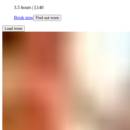
3.5 hours​​​​‌ ‍ ​‍​‍‌‍ ‌ ​‍‌‍‍‌‌‍‌ ‌‍‍‌‌‍ ‍​‍​‍​ ‍‍​‍​‍‌ ​ ‌‍​‌‌‍ ‍‌‍‍‌‌ ‌​‌ ‍‌​‍ ‍‌‍‍‌‌‍ ​‍​‍​‍ ​​‍​‍‌‍‍​‌ ​‍‌‍‌‌‌‍‌‍​‍​‍​ ‍‍​‍​‍‌‍‍​‌ ‌​‌ ‌​‌ ​​‌ ​ ​ ‍‍​‍ ​‍ ‌‍ ​​‍ ‌‌‍​‌‌‍ ‍‌‍‌​​‍ ‌‌ ​‍​‍ ‌‌‍‍​‌‍ ‌ ‌​‌‍‌‌‌‍ ​‌ ​ ​‍ ‌‌ ​ ‌ ‌​‌ ‌‌‌‍‌​‌‍‍‌‌‍ ​‍ ‍‌ ‌‍‌‍‌‌‌ ​‍‌‍​ ‌‍‌‌‌‍ ​​‍ ‍‌‍​‌‌ ​​‌ ​​​‍ ‌‍‍‌‌‍ ‍‌ ‌​‌‍‌‌‌‍ ‍‌ ‌​​‍ ‌‍‌‌‌‍‌​‌‍‍‌‌ ‌​​‍ ‌‍ ‌‌‍ ‌‍‌​‌‍‌‌​ ‌‌ ​​‌ ​‍‌‍‌‌‌ ​ ‌‍‌‌‌‍ ‍‌ ‌​‌‍​‌‌ ‌​‌‍‍‌‌‍ ‌‍ ‍​ ‍ ‌‍‍‌‌‍‌​​ ‌​ ‍​​ ​​​ ​ ‌‍‌‌​ ​‌​ ‌​‌‍‌​‌‍​ ​‍ ‌​ ‌‌‌‍‌​​ ‍​‌‍​‌​‍ ‌​ ‌​‌‍‌​‌‍‌​​ ‌‌​‍ ‌​ ‍‌​ ‌‍​ ‌​​ ‌‌​‍ ‌​ ‌​​ ‌ ​ ‌‌‌‍​ ‌‍​‍‌‍​‍​ ‌‌​ ‌‍​ ‍​​ ​‍​ ‍‌‌‍​‌​ ‍ ‌ ‌​‌ ‍‌‌ ​​‌‍‌‌​ ‌‌‍‍​‌‍ ‌ ‌​‌‍‌‌‌‍ ​‌​​ ‌‍ ​‌‍​‌‌ ​ ‌ ​ ​ ‍ ‌ ​​‌‍​‌‌ ‌​‌‍‍​​ ‌‌ ‌​‌‍‍‌‌‍ ‌‌‍‌‌​ ‌‍​‍‌‍​‌‌ ​ ‌‍‌‌‌‌‌‌‌ ​‍‌‍ ​​ ‌‌‍‍​‌ ‌​‌ ‌​‌ ​​‌ ​ ​‍‌‌​ ​ ‌​​‌​‍‌‌​ ​‍‌​‌‍​‍‌‌​ ​‍‌​‌‍‌‍ ​​‍ ‌‌‍​‌‌‍ ‍‌‍‌​​‍ ‌‌ ​‍​‍ ‌‌‍‍​‌‍ ‌ ‌​‌‍‌‌‌‍ ​‌ ​ ​‍ ‌‌ ​ ‌ ‌​‌ ‌‌‌‍‌​‌‍‍‌‌‍ ​‍ ‍‌ ‌‍‌‍‌‌‌ ​‍‌‍​ ‌‍‌‌‌‍ ​​‍ ‍‌‍​‌‌ ​​‌ ​​​‍‌‍‌‍‍‌‌‍‌​​ ‌​ ‍​​ ​​​ ​ ‌‍‌‌​ ​‌​ ‌​‌‍‌​‌‍​ ​‍ ‌​ ‌‌‌‍‌​​ ‍​‌‍​‌​‍ ‌​ ‌​‌‍‌​‌‍‌​​ ‌‌​‍ ‌​ ‍‌​ ‌‍​ ‌​​ ‌‌​‍ ‌​ ‌​​ ‌ ​ ‌‌‌‍​ ‌‍​‍‌‍​‍​ ‌‌​ ‌‍​ ‍​​ ​‍​ ‍‌‌‍​‌​‍‌‍‌ ‌​‌ ‍‌‌ ​​‌‍‌‌​ ‌‌‍‍​‌‍ ‌ ‌​‌‍‌‌‌‍ ​‌​​ ‌‍ ​‌‍​‌‌ ​ ‌ ​ ​‍‌‍‌ ​​‌‍​‌‌ ‌​‌‍‍​​ ‌‌ ‌​‌‍‍‌‌‍ ‌‌‍‌‌​‍‌‍‌ ​​‌‍‌‌‌ ​‍‌ ​ ‌ ​​‌‍‌‌‌‍​ ‌ ‌​‌‍‍‌‌ ‌‍‌‍‌‌​ ‌‌ ​​‌ ‌‌‌‍​‍‌‍ ​‌‍‍‌‌ ​ ‌‍‍​‌‍‌‌‌‍‌​​‍​‍‌ ‌ | £140​​​​‌ ‍ ​‍​‍‌‍ ‌ ​‍‌‍‍‌‌‍‌ ‌‍‍‌‌‍ ‍​‍​‍​ ‍‍​‍​‍‌ ​ ‌‍​‌‌‍ ‍‌‍‍‌‌ ‌​‌ ‍‌​‍ ‍‌‍‍‌‌‍ ​‍​‍​‍ ​​‍​‍‌‍‍​‌ ​‍‌‍‌‌‌‍‌‍​‍​‍​ ‍‍​‍​‍‌‍‍​‌ ‌​‌ ‌​‌ ​​‌ ​ ​ ‍‍​‍ ​‍ ‌‍ ​​‍ ‌‌‍​‌‌‍ ‍‌‍‌​​‍ ‌‌ ​‍​‍ ‌‌‍‍​‌‍ ‌ ‌​‌‍‌‌‌‍ ​‌ ​ ​‍ ‌‌ ​ ‌ ‌​‌ ‌‌‌‍‌​‌‍‍‌‌‍ ​‍ ‍‌ ‌‍‌‍‌‌‌ ​‍‌‍​ ‌‍‌‌‌‍ ​​‍ ‍‌‍​‌‌ ​​‌ ​​​‍ ‌‍‍‌‌‍ ‍‌ ‌​‌‍‌‌‌‍ ‍‌ ‌​​‍ ‌‍‌‌‌‍‌​‌‍‍‌‌ ‌​​‍ ‌‍ ‌‌‍ ‌‍‌​‌‍‌‌​ ‌‌ ​​‌ ​‍‌‍‌‌‌ ​ ‌‍‌‌‌‍ ‍‌ ‌​‌‍​‌‌ ‌​‌‍‍‌‌‍ ‌‍ ‍​ ‍ ‌‍‍‌‌‍‌​​ ‌​ ‍​​ ​​​ ​ ‌‍‌‌​ ​‌​ ‌​‌‍‌​‌‍​ ​‍ ‌​ ‌‌‌‍‌​​ ‍​‌‍​‌​‍ ‌​ ‌​‌‍‌​‌‍‌​​ ‌‌​‍ ‌​ ‍‌​ ‌‍​ ‌​​ ‌‌​‍ ‌​ ‌​​ ‌ ​ ‌‌‌‍​ ‌‍​‍‌‍​‍​ ‌‌​ ‌‍​ ‍​​ ​‍​ ‍‌‌‍​‌​ ‍ ‌ ‌​‌ ‍‌‌ ​​‌‍‌‌​ ‌‌‍‍​‌‍ ‌ ‌​‌‍‌‌‌‍ ​‌​​ ‌‍ ​‌‍​‌‌ ​ ‌ ​ ​ ‍ ‌ ​​‌‍​‌‌ ‌​‌‍‍​​ ‌‌ ​​‌ ​‍‌‍‍‌‌‍​ ‌‍‌‌​ ‌‍​‍‌‍​‌‌ ​ ‌‍‌‌‌‌‌‌‌ ​‍‌‍ ​​ ‌‌‍‍​‌ ‌​‌ ‌​‌ ​​‌ ​ ​‍‌‌​ ​ ‌​​‌​‍‌‌​ ​‍‌​‌‍​‍‌‌​ ​‍‌​‌‍‌‍ ​​‍ ‌‌‍​‌‌‍ ‍‌‍‌​​‍ ‌‌ ​‍​‍ ‌‌‍‍​‌‍ ‌ ‌​‌‍‌‌‌‍ ​‌ ​ ​‍ ‌‌ ​ ‌ ‌​‌ ‌‌‌‍‌​‌‍‍‌‌‍ ​‍ ‍‌ ‌‍‌‍‌‌‌ ​‍‌‍​ ‌‍‌‌‌‍ ​​‍ ‍‌‍​‌‌ ​​‌ ​​​‍‌‍‌‍‍‌‌‍‌​​ ‌​ ‍​​ ​​​ ​ ‌‍‌‌​ ​‌​ ‌​‌‍‌​‌‍​ ​‍ ‌​ ‌‌‌‍‌​​ ‍​‌‍​‌​‍ ‌​ ‌​‌‍‌​‌‍‌​​ ‌‌​‍ ‌​ ‍‌​ ‌‍​ ‌​​ ‌‌​‍ ‌​ ‌​​ ‌ ​ ‌‌‌‍​ ‌‍​‍‌‍​‍​ ‌‌​ ‌‍​ ‍​​ ​‍​ ‍‌‌‍​‌​‍‌‍‌ ‌​‌ ‍‌‌ ​​‌‍‌‌​ ‌‌‍‍​‌‍ ‌ ‌​‌‍‌‌‌‍ ​‌​​ ‌‍ ​‌‍​‌‌ ​ ‌ ​ ​‍‌‍‌ ​​‌‍​‌‌ ‌​‌‍‍​​ ‌‌ ​​‌ ​‍‌‍‍‌‌‍​ ‌‍‌‌​‍‌‍‌ ​​‌‍‌‌‌ ​‍‌ ​ ‌ ​​‌‍‌‌‌‍​ ‌ ‌​‌‍‍‌‌ ‌‍‌‍‌‌​ ‌‌ ​​‌ ‌‌‌‍​‍‌‍ ​‌‍‍‌‌ ​ ‌‍‍​‌‍‌‌‌‍‌​​‍​‍‌ ‌
Book now
Find out more
Load more