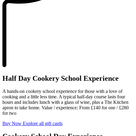
Half Day Cookery School Experience​​​​‌ ‍ ​‍​‍‌‍ ‌ ​‍‌‍‍‌‌‍‌ ‌‍‍‌‌‍ ‍​‍​‍​ ‍‍​‍​‍‌ ​ ‌‍​‌‌‍ ‍‌‍‍‌‌ ‌​‌ ‍‌​‍ ‍‌‍‍‌‌‍ ​‍​‍​‍ ​​‍​‍‌‍‍​‌ ​‍‌‍‌‌‌‍‌‍​‍​‍​ ‍‍​‍​‍‌‍‍​‌ ‌​‌ ‌​‌ ​​‌ ​ ​ ‍‍​‍ ​‍ ‌‍ ​​‍ ‌‌‍​‌‌‍ ‍‌‍‌​​‍ ‌‌ ​‍​‍ ‌‌‍‍​‌‍ ‌ ‌​‌‍‌‌‌‍ ​‌ ​ ​‍ ‌‌ ​ ‌ ‌​‌ ‌‌‌‍‌​‌‍‍‌‌‍ ​‍ ‍‌ ‌‍‌‍‌‌‌ ​‍‌‍​ ‌‍‌‌‌‍ ​​‍ ‍‌‍​‌‌ ​​‌ ​​​‍ ‌‍‍‌‌‍ ‍‌ ‌​‌‍‌‌‌‍ ‍‌ ‌​​‍ ‌‍‌‌‌‍‌​‌‍‍‌‌ ‌​​‍ ‌‍ ‌‌‍ ‌‍‌​‌‍‌‌​ ‌‌ ​​‌ ​‍‌‍‌‌‌ ​ ‌‍‌‌‌‍ ‍‌ ‌​‌‍​‌‌ ‌​‌‍‍‌‌‍ ‌‍ ‍​ ‍ ‌‍‍‌‌‍‌​​ ‌‌‍‍​‌‍ ‌ ‌​‌‍‌‌‌‍ ​‌​​ ‌‍ ​‌‍​‌‌ ​ ‌ ​ ‌​‍‌‌‍ ‍‌‍‌​‌‍‌‌‌ ‍​​‍ ‌​ ‍‌​ ​ ​ ‌‌​ ‌‌​ ​‍‌‍​‌​ ‌‍‌‍​ ​‍ ‌​ ​​​ ​‌‌‍‌​​ ‍‌​‍ ‌​ ‌​​ ‌‍​ ‌‌‌‍‌​​‍ ‌‌‍​‍​ ‌ ​ ​ ​ ‌‍​‍ ‌​ ‌‍​ ‍​​ ‌​‌‍​‍‌‍​ ​ ‌‌​ ​‍‌‍​‍​ ‌‍​ ​​​ ‌‌​ ‌‌​ ‍ ‌ ‌​‌ ‍‌‌ ​​‌‍‌‌​ ‌‌‍‍​‌‍ ‌ ‌​‌‍‌‌‌‍ ​‌​​ ‌‍ ​‌‍​‌‌ ​ ‌ ​ ‌​‍‌‌‍ ‍‌‍‌​‌‍‌‌‌ ‍​​ ‍ ‌ ​​‌‍​‌‌ ‌​‌‍‍​​ ‌‌ ​​‌‍​‌‌‍‌ ‌‍‌‌‌​​‍‌ ‌‌‌‍‍‌‌‍ ​‌‍‌​‌‍‌‌‌ ​‍​‍‌‌​ ‌‌‌​​‍‌‌ ‌‍‍ ‌‍‌‌‌ ‍‌​‍‌‌​ ​ ‌​‌​​‍‌‌​ ​ ‌​‌​​‍‌‌​ ​‍​ ​‍‌‍​‌​ ​‌​ ‌​​ ‍​‌‍​‍‌‍‌‌‌‍​‌​ ‌​‌‍​‌​ ‌‍​ ‌ ‌‍​ ​‍‌‌​ ​‍​ ​‍​‍‌‌​ ‌‌‌​‌​​‍ ‍‌‍‌‌‌‍ ‍‌ ‌​‌ ​‍‌‍‍‌‌‍‌‌‌ ​ ​‍‌‌​ ‌‌‌​​‍‌‌ ‌‍‍ ‌‍‌‌‌ ‍‌​‍‌‌​ ​ ‌​‌​​‍‌‌​ ​ ‌​‌​​‍‌‌​ ​‍​ ​‍‌‍‌​‌‍​ ​ ​‌‌‍​‍‌‍‌‌​ ‍‌​ ‌‍​ ​​​ ‍​​ ‌‍​ ‌‌‌‍‌‍​‍‌‌​ ​‍​ ​‍​‍‌‌​ ‌‌‌​‌​​‍ ‍‌‍‍​‌‍‌‌‌‍​‌‌‍‌​‌‍‍‌‌‍ ‍‌‍‌ ​ ‌‍​‍‌‍​‌‌ ​ ‌‍‌‌‌‌‌‌‌ ​‍‌‍ ​​ ‌‌‍‍​‌ ‌​‌ ‌​‌ ​​‌ ​ ​‍‌‌​ ​ ‌​​‌​‍‌‌​ ​‍‌​‌‍​‍‌‌​ ​‍‌​‌‍‌‍ ​​‍ ‌‌‍​‌‌‍ ‍‌‍‌​​‍ ‌‌ ​‍​‍ ‌‌‍‍​‌‍ ‌ ‌​‌‍‌‌‌‍ ​‌ ​ ​‍ ‌‌ ​ ‌ ‌​‌ ‌‌‌‍‌​‌‍‍‌‌‍ ​‍ ‍‌ ‌‍‌‍‌‌‌ ​‍‌‍​ ‌‍‌‌‌‍ ​​‍ ‍‌‍​‌‌ ​​‌ ​​​‍‌‍‌‍‍‌‌‍‌​​ ‌‌‍‍​‌‍ ‌ ‌​‌‍‌‌‌‍ ​‌​​ ‌‍ ​‌‍​‌‌ ​ ‌ ​ ‌​‍‌‌‍ ‍‌‍‌​‌‍‌‌‌ ‍​​‍ ‌​ ‍‌​ ​ ​ ‌‌​ ‌‌​ ​‍‌‍​‌​ ‌‍‌‍​ ​‍ ‌​ ​​​ ​‌‌‍‌​​ ‍‌​‍ ‌​ ‌​​ ‌‍​ ‌‌‌‍‌​​‍ ‌‌‍​‍​ ‌ ​ ​ ​ ‌‍​‍ ‌​ ‌‍​ ‍​​ ‌​‌‍​‍‌‍​ ​ ‌‌​ ​‍‌‍​‍​ ‌‍​ ​​​ ‌‌​ ‌‌​‍‌‍‌ ‌​‌ ‍‌‌ ​​‌‍‌‌​ ‌‌‍‍​‌‍ ‌ ‌​‌‍‌‌‌‍ ​‌​​ ‌‍ ​‌‍​‌‌ ​ ‌ ​ ‌​‍‌‌‍ ‍‌‍‌​‌‍‌‌‌ ‍​​‍‌‍‌ ​​‌‍​‌‌ ‌​‌‍‍​​ ‌‌ ​​‌‍​‌‌‍‌ ‌‍‌‌‌​​‍‌ ‌‌‌‍‍‌‌‍ ​‌‍‌​‌‍‌‌‌ ​‍​‍‌‌​ ‌‌‌​​‍‌‌ ‌‍‍ ‌‍‌‌‌ ‍‌​‍‌‌​ ​ ‌​‌​​‍‌‌​ ​ ‌​‌​​‍‌‌​ ​‍​ ​‍‌‍​‌​ ​‌​ ‌​​ ‍​‌‍​‍‌‍‌‌‌‍​‌​ ‌​‌‍​‌​ ‌‍​ ‌ ‌‍​ ​‍‌‌​ ​‍​ ​‍​‍‌‌​ ‌‌‌​‌​​‍ ‍‌‍‌‌‌‍ ‍‌ ‌​‌ ​‍‌‍‍‌‌‍‌‌‌ ​ ​‍‌‌​ ‌‌‌​​‍‌‌ ‌‍‍ ‌‍‌‌‌ ‍‌​‍‌‌​ ​ ‌​‌​​‍‌‌​ ​ ‌​‌​​‍‌‌​ ​‍​ ​‍‌‍‌​‌‍​ ​ ​‌‌‍​‍‌‍‌‌​ ‍‌​ ‌‍​ ​​​ ‍​​ ‌‍​ ‌‌‌‍‌‍​‍‌‌​ ​‍​ ​‍​‍‌‌​ ‌‌‌​‌​​‍ ‍‌‍‍​‌‍‌‌‌‍​‌‌‍‌​‌‍‍‌‌‍ ‍‌‍‌ ​‍‌‍‌ ​​‌‍‌‌‌ ​‍‌ ​ ‌ ​​‌‍‌‌‌‍​ ‌ ‌​‌‍‍‌‌ ‌‍‌‍‌‌​ ‌‌ ​​‌ ‌‌‌‍​‍‌‍ ​‌‍‍‌‌ ​ ‌‍‍​‌‍‌‌‌‍‌​​‍​‍‌ ‌
A hands-on cookery school experience for those with a love of
cooking and a little less time. A typical half-day course lasts four
hours and includes lunch with a glass of wine, plus a The Kitchen
apron to take home. Value / experience: From £140 for one / £280
for two​​​​‌ ‍ ​‍​‍‌‍ ‌ ​‍‌‍‍‌‌‍‌ ‌‍‍‌‌‍ ‍​‍​‍​ ‍‍​‍​‍‌ ​ ‌‍​‌‌‍ ‍‌‍‍‌‌ ‌​‌ ‍‌​‍ ‍‌‍‍‌‌‍ ​‍​‍​‍ ​​‍​‍‌‍‍​‌ ​‍‌‍‌‌‌‍‌‍​‍​‍​ ‍‍​‍​‍‌‍‍​‌ ‌​‌ ‌​‌ ​​‌ ​ ​ ‍‍​‍ ​‍ ‌‍ ​​‍ ‌‌‍​‌‌‍ ‍‌‍‌​​‍ ‌‌ ​‍​‍ ‌‌‍‍​‌‍ ‌ ‌​‌‍‌‌‌‍ ​‌ ​ ​‍ ‌‌ ​ ‌ ‌​‌ ‌‌‌‍‌​‌‍‍‌‌‍ ​‍ ‍‌ ‌‍‌‍‌‌‌ ​‍‌‍​ ‌‍‌‌‌‍ ​​‍ ‍‌‍​‌‌ ​​‌ ​​​‍ ‌‍‍‌‌‍ ‍‌ ‌​‌‍‌‌‌‍ ‍‌ ‌​​‍ ‌‍‌‌‌‍‌​‌‍‍‌‌ ‌​​‍ ‌‍ ‌‌‍ ‌‍‌​‌‍‌‌​ ‌‌ ​​‌ ​‍‌‍‌‌‌ ​ ‌‍‌‌‌‍ ‍‌ ‌​‌‍​‌‌ ‌​‌‍‍‌‌‍ ‌‍ ‍​ ‍ ‌‍‍‌‌‍‌​​ ‌‌‍‍​‌‍ ‌ ‌​‌‍‌‌‌‍ ​‌​​ ‌‍ ​‌‍​‌‌ ​ ‌ ​ ‌​‍‌‌‍ ‍‌‍‌​‌‍‌‌‌ ‍​​‍ ‌​ ‍‌​ ​ ​ ‌‌​ ‌‌​ ​‍‌‍​‌​ ‌‍‌‍​ ​‍ ‌​ ​​​ ​‌‌‍‌​​ ‍‌​‍ ‌​ ‌​​ ‌‍​ ‌‌‌‍‌​​‍ ‌‌‍​‍​ ‌ ​ ​ ​ ‌‍​‍ ‌​ ‌‍​ ‍​​ ‌​‌‍​‍‌‍​ ​ ‌‌​ ​‍‌‍​‍​ ‌‍​ ​​​ ‌‌​ ‌‌​ ‍ ‌ ‌​‌ ‍‌‌ ​​‌‍‌‌​ ‌‌‍‍​‌‍ ‌ ‌​‌‍‌‌‌‍ ​‌​​ ‌‍ ​‌‍​‌‌ ​ ‌ ​ ‌​‍‌‌‍ ‍‌‍‌​‌‍‌‌‌ ‍​​ ‍ ‌ ​​‌‍​‌‌ ‌​‌‍‍​​ ‌‌ ​​‌‍​‌‌‍‌ ‌‍‌‌‌​​‍‌ ‌‌‌‍‍‌‌‍ ​‌‍‌​‌‍‌‌‌ ​‍​‍‌‌​ ‌‌‌​​‍‌‌ ‌‍‍ ‌‍‌‌‌ ‍‌​‍‌‌​ ​ ‌​‌​​‍‌‌​ ​ ‌​‌​​‍‌‌​ ​‍​ ​‍‌‍​‌​ ​‌​ ‌​​ ‍​‌‍​‍‌‍‌‌‌‍​‌​ ‌​‌‍​‌​ ‌‍​ ‌ ‌‍​ ​‍‌‌​ ​‍​ ​‍​‍‌‌​ ‌‌‌​‌​​‍ ‍‌‍‌‌‌‍ ‍‌ ‌​‌ ​‍‌‍‍‌‌‍‌‌‌ ​ ​‍‌‌​ ‌‌‌​​‍‌‌ ‌‍‍ ‌‍‌‌‌ ‍‌​‍‌‌​ ​ ‌​‌​​‍‌‌​ ​ ‌​‌​​‍‌‌​ ​‍​ ​‍‌‍‌​‌‍​ ​ ​‌‌‍​‍‌‍‌‌​ ‍‌​ ‌‍​ ​​​ ‍​​ ‌‍​ ‌‌‌‍‌‍​‍‌‌​ ​‍​ ​‍​‍‌‌​ ‌‌‌​‌​​‍ ‍‌‍​‍‌‍ ‌‍‌​‌ ‍‌​ ‌‍​‍‌‍​‌‌ ​ ‌‍‌‌‌‌‌‌‌ ​‍‌‍ ​​ ‌‌‍‍​‌ ‌​‌ ‌​‌ ​​‌ ​ ​‍‌‌​ ​ ‌​​‌​‍‌‌​ ​‍‌​‌‍​‍‌‌​ ​‍‌​‌‍‌‍ ​​‍ ‌‌‍​‌‌‍ ‍‌‍‌​​‍ ‌‌ ​‍​‍ ‌‌‍‍​‌‍ ‌ ‌​‌‍‌‌‌‍ ​‌ ​ ​‍ ‌‌ ​ ‌ ‌​‌ ‌‌‌‍‌​‌‍‍‌‌‍ ​‍ ‍‌ ‌‍‌‍‌‌‌ ​‍‌‍​ ‌‍‌‌‌‍ ​​‍ ‍‌‍​‌‌ ​​‌ ​​​‍‌‍‌‍‍‌‌‍‌​​ ‌‌‍‍​‌‍ ‌ ‌​‌‍‌‌‌‍ ​‌​​ ‌‍ ​‌‍​‌‌ ​ ‌ ​ ‌​‍‌‌‍ ‍‌‍‌​‌‍‌‌‌ ‍​​‍ ‌​ ‍‌​ ​ ​ ‌‌​ ‌‌​ ​‍‌‍​‌​ ‌‍‌‍​ ​‍ ‌​ ​​​ ​‌‌‍‌​​ ‍‌​‍ ‌​ ‌​​ ‌‍​ ‌‌‌‍‌​​‍ ‌‌‍​‍​ ‌ ​ ​ ​ ‌‍​‍ ‌​ ‌‍​ ‍​​ ‌​‌‍​‍‌‍​ ​ ‌‌​ ​‍‌‍​‍​ ‌‍​ ​​​ ‌‌​ ‌‌​‍‌‍‌ ‌​‌ ‍‌‌ ​​‌‍‌‌​ ‌‌‍‍​‌‍ ‌ ‌​‌‍‌‌‌‍ ​‌​​ ‌‍ ​‌‍​‌‌ ​ ‌ ​ ‌​‍‌‌‍ ‍‌‍‌​‌‍‌‌‌ ‍​​‍‌‍‌ ​​‌‍​‌‌ ‌​‌‍‍​​ ‌‌ ​​‌‍​‌‌‍‌ ‌‍‌‌‌​​‍‌ ‌‌‌‍‍‌‌‍ ​‌‍‌​‌‍‌‌‌ ​‍​‍‌‌​ ‌‌‌​​‍‌‌ ‌‍‍ ‌‍‌‌‌ ‍‌​‍‌‌​ ​ ‌​‌​​‍‌‌​ ​ ‌​‌​​‍‌‌​ ​‍​ ​‍‌‍​‌​ ​‌​ ‌​​ ‍​‌‍​‍‌‍‌‌‌‍​‌​ ‌​‌‍​‌​ ‌‍​ ‌ ‌‍​ ​‍‌‌​ ​‍​ ​‍​‍‌‌​ ‌‌‌​‌​​‍ ‍‌‍‌‌‌‍ ‍‌ ‌​‌ ​‍‌‍‍‌‌‍‌‌‌ ​ ​‍‌‌​ ‌‌‌​​‍‌‌ ‌‍‍ ‌‍‌‌‌ ‍‌​‍‌‌​ ​ ‌​‌​​‍‌‌​ ​ ‌​‌​​‍‌‌​ ​‍​ ​‍‌‍‌​‌‍​ ​ ​‌‌‍​‍‌‍‌‌​ ‍‌​ ‌‍​ ​​​ ‍​​ ‌‍​ ‌‌‌‍‌‍​‍‌‌​ ​‍​ ​‍​‍‌‌​ ‌‌‌​‌​​‍ ‍‌‍​‍‌‍ ‌‍‌​‌ ‍‌​‍‌‍‌ ​​‌‍‌‌‌ ​‍‌ ​ ‌ ​​‌‍‌‌‌‍​ ‌ ‌​‌‍‍‌‌ ‌‍‌‍‌‌​ ‌‌ ​​‌ ‌‌‌‍​‍‌‍ ​‌‍‍‌‌ ​ ‌‍‍​‌‍‌‌‌‍‌​​‍​‍‌ ‌
Buy Now ​​​​‌ ‍ ​‍​‍‌‍ ‌ ​‍‌‍‍‌‌‍‌ ‌‍‍‌‌‍ ‍​‍​‍​ ‍‍​‍​‍‌ ​ ‌‍​‌‌‍ ‍‌‍‍‌‌ ‌​‌ ‍‌​‍ ‍‌‍‍‌‌‍ ​‍​‍​‍ ​​‍​‍‌‍‍​‌ ​‍‌‍‌‌‌‍‌‍​‍​‍​ ‍‍​‍​‍‌‍‍​‌ ‌​‌ ‌​‌ ​​‌ ​ ​ ‍‍​‍ ​‍ ‌‍ ​​‍ ‌‌‍​‌‌‍ ‍‌‍‌​​‍ ‌‌ ​‍​‍ ‌‌‍‍​‌‍ ‌ ‌​‌‍‌‌‌‍ ​‌ ​ ​‍ ‌‌ ​ ‌ ‌​‌ ‌‌‌‍‌​‌‍‍‌‌‍ ​‍ ‍‌ ‌‍‌‍‌‌‌ ​‍‌‍​ ‌‍‌‌‌‍ ​​‍ ‍‌‍​‌‌ ​​‌ ​​​‍ ‌‍‍‌‌‍ ‍‌ ‌​‌‍‌‌‌‍ ‍‌ ‌​​‍ ‌‍‌‌‌‍‌​‌‍‍‌‌ ‌​​‍ ‌‍ ‌‌‍ ‌‍‌​‌‍‌‌​ ‌‌ ​​‌ ​‍‌‍‌‌‌ ​ ‌‍‌‌‌‍ ‍‌ ‌​‌‍​‌‌ ‌​‌‍‍‌‌‍ ‌‍ ‍​ ‍ ‌‍‍‌‌‍‌​​ ‌‌‍‍​‌‍ ‌ ‌​‌‍‌‌‌‍ ​‌​​ ‌‍ ​‌‍​‌‌ ​ ‌ ​ ‌​‍‌‌‍ ‍‌‍‌​‌‍‌‌‌ ‍​​‍ ‌​ ‍‌​ ​ ​ ‌‌​ ‌‌​ ​‍‌‍​‌​ ‌‍‌‍​ ​‍ ‌​ ​​​ ​‌‌‍‌​​ ‍‌​‍ ‌​ ‌​​ ‌‍​ ‌‌‌‍‌​​‍ ‌‌‍​‍​ ‌ ​ ​ ​ ‌‍​‍ ‌​ ‌‍​ ‍​​ ‌​‌‍​‍‌‍​ ​ ‌‌​ ​‍‌‍​‍​ ‌‍​ ​​​ ‌‌​ ‌‌​ ‍ ‌ ‌​‌ ‍‌‌ ​​‌‍‌‌​ ‌‌‍‍​‌‍ ‌ ‌​‌‍‌‌‌‍ ​‌​​ ‌‍ ​‌‍​‌‌ ​ ‌ ​ ‌​‍‌‌‍ ‍‌‍‌​‌‍‌‌‌ ‍​​ ‍ ‌ ​​‌‍​‌‌ ‌​‌‍‍​​ ‌‌ ​​‌‍​‌‌‍‌ ‌‍‌‌‌​​‍‌ ‌‌‌‍‍‌‌‍ ​‌‍‌​‌‍‌‌‌ ​‍​‍‌‌​ ‌‌‌​​‍‌‌ ‌‍‍ ‌‍‌‌‌ ‍‌​‍‌‌​ ​ ‌​‌​​‍‌‌​ ​ ‌​‌​​‍‌‌​ ​‍​ ​‍‌‍​‌​ ​‌​ ‌​​ ‍​‌‍​‍‌‍‌‌‌‍​‌​ ‌​‌‍​‌​ ‌‍​ ‌ ‌‍​ ​‍‌‌​ ​‍​ ​‍​‍‌‌​ ‌‌‌​‌​​‍ ‍‌‍‌‌‌‍ ‍‌ ‌​‌ ​‍‌‍‍‌‌‍‌‌‌ ​ ​‍‌‌​ ‌‌‌​​‍‌‌ ‌‍‍ ‌‍‌‌‌ ‍‌​‍‌‌​ ​ ‌​‌​​‍‌‌​ ​ ‌​‌​​‍‌‌​ ​‍​ ​‍‌‍‌​‌‍​ ​ ​‌‌‍​‍‌‍‌‌​ ‍‌​ ‌‍​ ​​​ ‍​​ ‌‍​ ‌‌‌‍‌‍​‍‌‌​ ​‍​ ​‍​‍‌‌​ ‌‌‌​‌​​‍ ‍‌ ​​‌ ​‍‌‍‍‌‌‍ ‌‌‍​‌‌ ​‍‌ ‍‌‌​​ ‌ ‌​‌‍​‌​‍ ‍‌‍ ​‌‍​‌‌‍​‍‌‍‌‌‌‍ ​​ ‌‍​‍‌‍​‌‌ ​ ‌‍‌‌‌‌‌‌‌ ​‍‌‍ ​​ ‌‌‍‍​‌ ‌​‌ ‌​‌ ​​‌ ​ ​‍‌‌​ ​ ‌​​‌​‍‌‌​ ​‍‌​‌‍​‍‌‌​ ​‍‌​‌‍‌‍ ​​‍ ‌‌‍​‌‌‍ ‍‌‍‌​​‍ ‌‌ ​‍​‍ ‌‌‍‍​‌‍ ‌ ‌​‌‍‌‌‌‍ ​‌ ​ ​‍ ‌‌ ​ ‌ ‌​‌ ‌‌‌‍‌​‌‍‍‌‌‍ ​‍ ‍‌ ‌‍‌‍‌‌‌ ​‍‌‍​ ‌‍‌‌‌‍ ​​‍ ‍‌‍​‌‌ ​​‌ ​​​‍‌‍‌‍‍‌‌‍‌​​ ‌‌‍‍​‌‍ ‌ ‌​‌‍‌‌‌‍ ​‌​​ ‌‍ ​‌‍​‌‌ ​ ‌ ​ ‌​‍‌‌‍ ‍‌‍‌​‌‍‌‌‌ ‍​​‍ ‌​ ‍‌​ ​ ​ ‌‌​ ‌‌​ ​‍‌‍​‌​ ‌‍‌‍​ ​‍ ‌​ ​​​ ​‌‌‍‌​​ ‍‌​‍ ‌​ ‌​​ ‌‍​ ‌‌‌‍‌​​‍ ‌‌‍​‍​ ‌ ​ ​ ​ ‌‍​‍ ‌​ ‌‍​ ‍​​ ‌​‌‍​‍‌‍​ ​ ‌‌​ ​‍‌‍​‍​ ‌‍​ ​​​ ‌‌​ ‌‌​‍‌‍‌ ‌​‌ ‍‌‌ ​​‌‍‌‌​ ‌‌‍‍​‌‍ ‌ ‌​‌‍‌‌‌‍ ​‌​​ ‌‍ ​‌‍​‌‌ ​ ‌ ​ ‌​‍‌‌‍ ‍‌‍‌​‌‍‌‌‌ ‍​​‍‌‍‌ ​​‌‍​‌‌ ‌​‌‍‍​​ ‌‌ ​​‌‍​‌‌‍‌ ‌‍‌‌‌​​‍‌ ‌‌‌‍‍‌‌‍ ​‌‍‌​‌‍‌‌‌ ​‍​‍‌‌​ ‌‌‌​​‍‌‌ ‌‍‍ ‌‍‌‌‌ ‍‌​‍‌‌​ ​ ‌​‌​​‍‌‌​ ​ ‌​‌​​‍‌‌​ ​‍​ ​‍‌‍​‌​ ​‌​ ‌​​ ‍​‌‍​‍‌‍‌‌‌‍​‌​ ‌​‌‍​‌​ ‌‍​ ‌ ‌‍​ ​‍‌‌​ ​‍​ ​‍​‍‌‌​ ‌‌‌​‌​​‍ ‍‌‍‌‌‌‍ ‍‌ ‌​‌ ​‍‌‍‍‌‌‍‌‌‌ ​ ​‍‌‌​ ‌‌‌​​‍‌‌ ‌‍‍ ‌‍‌‌‌ ‍‌​‍‌‌​ ​ ‌​‌​​‍‌‌​ ​ ‌​‌​​‍‌‌​ ​‍​ ​‍‌‍‌​‌‍​ ​ ​‌‌‍​‍‌‍‌‌​ ‍‌​ ‌‍​ ​​​ ‍​​ ‌‍​ ‌‌‌‍‌‍​‍‌‌​ ​‍​ ​‍​‍‌‌​ ‌‌‌​‌​​‍ ‍‌ ​​‌ ​‍‌‍‍‌‌‍ ‌‌‍​‌‌ ​‍‌ ‍‌‌​​ ‌ ‌​‌‍​‌​‍ ‍‌‍ ​‌‍​‌‌‍​‍‌‍‌‌‌‍ ​​‍‌‍‌ ​​‌‍‌‌‌ ​‍‌ ​ ‌ ​​‌‍‌‌‌‍​ ‌ ‌​‌‍‍‌‌ ‌‍‌‍‌‌​ ‌‌ ​​‌ ‌‌‌‍​‍‌‍ ​‌‍‍‌‌ ​ ‌‍‍​‌‍‌‌‌‍‌​​‍​‍‌ ‌
Explore all gift cards​​​​‌ ‍ ​‍​‍‌‍ ‌ ​‍‌‍‍‌‌‍‌ ‌‍‍‌‌‍ ‍​‍​‍​ ‍‍​‍​‍‌ ​ ‌‍​‌‌‍ ‍‌‍‍‌‌ ‌​‌ ‍‌​‍ ‍‌‍‍‌‌‍ ​‍​‍​‍ ​​‍​‍‌‍‍​‌ ​‍‌‍‌‌‌‍‌‍​‍​‍​ ‍‍​‍​‍‌‍‍​‌ ‌​‌ ‌​‌ ​​‌ ​ ​ ‍‍​‍ ​‍ ‌‍ ​​‍ ‌‌‍​‌‌‍ ‍‌‍‌​​‍ ‌‌ ​‍​‍ ‌‌‍‍​‌‍ ‌ ‌​‌‍‌‌‌‍ ​‌ ​ ​‍ ‌‌ ​ ‌ ‌​‌ ‌‌‌‍‌​‌‍‍‌‌‍ ​‍ ‍‌ ‌‍‌‍‌‌‌ ​‍‌‍​ ‌‍‌‌‌‍ ​​‍ ‍‌‍​‌‌ ​​‌ ​​​‍ ‌‍‍‌‌‍ ‍‌ ‌​‌‍‌‌‌‍ ‍‌ ‌​​‍ ‌‍‌‌‌‍‌​‌‍‍‌‌ ‌​​‍ ‌‍ ‌‌‍ ‌‍‌​‌‍‌‌​ ‌‌ ​​‌ ​‍‌‍‌‌‌ ​ ‌‍‌‌‌‍ ‍‌ ‌​‌‍​‌‌ ‌​‌‍‍‌‌‍ ‌‍ ‍​ ‍ ‌‍‍‌‌‍‌​​ ‌‌‍‍​‌‍ ‌ ‌​‌‍‌‌‌‍ ​‌​​ ‌‍ ​‌‍​‌‌ ​ ‌ ​ ‌​‍‌‌‍ ‍‌‍‌​‌‍‌‌‌ ‍​​‍ ‌​ ‍‌​ ​ ​ ‌‌​ ‌‌​ ​‍‌‍​‌​ ‌‍‌‍​ ​‍ ‌​ ​​​ ​‌‌‍‌​​ ‍‌​‍ ‌​ ‌​​ ‌‍​ ‌‌‌‍‌​​‍ ‌‌‍​‍​ ‌ ​ ​ ​ ‌‍​‍ ‌​ ‌‍​ ‍​​ ‌​‌‍​‍‌‍​ ​ ‌‌​ ​‍‌‍​‍​ ‌‍​ ​​​ ‌‌​ ‌‌​ ‍ ‌ ‌​‌ ‍‌‌ ​​‌‍‌‌​ ‌‌‍‍​‌‍ ‌ ‌​‌‍‌‌‌‍ ​‌​​ ‌‍ ​‌‍​‌‌ ​ ‌ ​ ‌​‍‌‌‍ ‍‌‍‌​‌‍‌‌‌ ‍​​ ‍ ‌ ​​‌‍​‌‌ ‌​‌‍‍​​ ‌‌ ​​‌‍​‌‌‍‌ ‌‍‌‌‌​​‍‌ ‌‌‌‍‍‌‌‍ ​‌‍‌​‌‍‌‌‌ ​‍​‍‌‌​ ‌‌‌​​‍‌‌ ‌‍‍ ‌‍‌‌‌ ‍‌​‍‌‌​ ​ ‌​‌​​‍‌‌​ ​ ‌​‌​​‍‌‌​ ​‍​ ​‍‌‍​‌​ ​‌​ ‌​​ ‍​‌‍​‍‌‍‌‌‌‍​‌​ ‌​‌‍​‌​ ‌‍​ ‌ ‌‍​ ​‍‌‌​ ​‍​ ​‍​‍‌‌​ ‌‌‌​‌​​‍ ‍‌‍‌‌‌‍ ‍‌ ‌​‌ ​‍‌‍‍‌‌‍‌‌‌ ​ ​‍‌‌​ ‌‌‌​​‍‌‌ ‌‍‍ ‌‍‌‌‌ ‍‌​‍‌‌​ ​ ‌​‌​​‍‌‌​ ​ ‌​‌​​‍‌‌​ ​‍​ ​‍‌‍‌​‌‍​ ​ ​‌‌‍​‍‌‍‌‌​ ‍‌​ ‌‍​ ​​​ ‍​​ ‌‍​ ‌‌‌‍‌‍​‍‌‌​ ​‍​ ​‍​‍‌‌​ ‌‌‌​‌​​‍ ‍‌ ​ ‌‍‌‌‌‍​ ‌‍ ‌‍ ‍‌‍‌​‌‍​‌‌ ​‍‌ ‍‌‌​​ ‌ ‌​‌‍​‌​‍ ‍‌‍ ​‌‍​‌‌‍​‍‌‍‌‌‌‍ ​​ ‌‍​‍‌‍​‌‌ ​ ‌‍‌‌‌‌‌‌‌ ​‍‌‍ ​​ ‌‌‍‍​‌ ‌​‌ ‌​‌ ​​‌ ​ ​‍‌‌​ ​ ‌​​‌​‍‌‌​ ​‍‌​‌‍​‍‌‌​ ​‍‌​‌‍‌‍ ​​‍ ‌‌‍​‌‌‍ ‍‌‍‌​​‍ ‌‌ ​‍​‍ ‌‌‍‍​‌‍ ‌ ‌​‌‍‌‌‌‍ ​‌ ​ ​‍ ‌‌ ​ ‌ ‌​‌ ‌‌‌‍‌​‌‍‍‌‌‍ ​‍ ‍‌ ‌‍‌‍‌‌‌ ​‍‌‍​ ‌‍‌‌‌‍ ​​‍ ‍‌‍​‌‌ ​​‌ ​​​‍‌‍‌‍‍‌‌‍‌​​ ‌‌‍‍​‌‍ ‌ ‌​‌‍‌‌‌‍ ​‌​​ ‌‍ ​‌‍​‌‌ ​ ‌ ​ ‌​‍‌‌‍ ‍‌‍‌​‌‍‌‌‌ ‍​​‍ ‌​ ‍‌​ ​ ​ ‌‌​ ‌‌​ ​‍‌‍​‌​ ‌‍‌‍​ ​‍ ‌​ ​​​ ​‌‌‍‌​​ ‍‌​‍ ‌​ ‌​​ ‌‍​ ‌‌‌‍‌​​‍ ‌‌‍​‍​ ‌ ​ ​ ​ ‌‍​‍ ‌​ ‌‍​ ‍​​ ‌​‌‍​‍‌‍​ ​ ‌‌​ ​‍‌‍​‍​ ‌‍​ ​​​ ‌‌​ ‌‌​‍‌‍‌ ‌​‌ ‍‌‌ ​​‌‍‌‌​ ‌‌‍‍​‌‍ ‌ ‌​‌‍‌‌‌‍ ​‌​​ ‌‍ ​‌‍​‌‌ ​ ‌ ​ ‌​‍‌‌‍ ‍‌‍‌​‌‍‌‌‌ ‍​​‍‌‍‌ ​​‌‍​‌‌ ‌​‌‍‍​​ ‌‌ ​​‌‍​‌‌‍‌ ‌‍‌‌‌​​‍‌ ‌‌‌‍‍‌‌‍ ​‌‍‌​‌‍‌‌‌ ​‍​‍‌‌​ ‌‌‌​​‍‌‌ ‌‍‍ ‌‍‌‌‌ ‍‌​‍‌‌​ ​ ‌​‌​​‍‌‌​ ​ ‌​‌​​‍‌‌​ ​‍​ ​‍‌‍​‌​ ​‌​ ‌​​ ‍​‌‍​‍‌‍‌‌‌‍​‌​ ‌​‌‍​‌​ ‌‍​ ‌ ‌‍​ ​‍‌‌​ ​‍​ ​‍​‍‌‌​ ‌‌‌​‌​​‍ ‍‌‍‌‌‌‍ ‍‌ ‌​‌ ​‍‌‍‍‌‌‍‌‌‌ ​ ​‍‌‌​ ‌‌‌​​‍‌‌ ‌‍‍ ‌‍‌‌‌ ‍‌​‍‌‌​ ​ ‌​‌​​‍‌‌​ ​ ‌​‌​​‍‌‌​ ​‍​ ​‍‌‍‌​‌‍​ ​ ​‌‌‍​‍‌‍‌‌​ ‍‌​ ‌‍​ ​​​ ‍​​ ‌‍​ ‌‌‌‍‌‍​‍‌‌​ ​‍​ ​‍​‍‌‌​ ‌‌‌​‌​​‍ ‍‌ ​ ‌‍‌‌‌‍​ ‌‍ ‌‍ ‍‌‍‌​‌‍​‌‌ ​‍‌ ‍‌‌​​ ‌ ‌​‌‍​‌​‍ ‍‌‍ ​‌‍​‌‌‍​‍‌‍‌‌‌‍ ​​‍‌‍‌ ​​‌‍‌‌‌ ​‍‌ ​ ‌ ​​‌‍‌‌‌‍​ ‌ ‌​‌‍‍‌‌ ‌‍‌‍‌‌​ ‌‌ ​​‌ ‌‌‌‍​‍‌‍ ​‌‍‍‌‌ ​ ‌‍‍​‌‍‌‌‌‍‌​​‍​‍‌ ‌