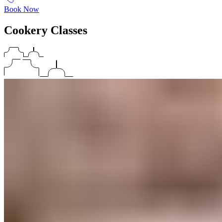
Book Now
Cookery Classes​​​​‌ ‍ ​‍​‍‌‍ ‌ ​‍‌‍‍‌‌‍‌ ‌‍‍‌‌‍ ‍​‍​‍​ ‍‍​‍​‍‌ ​ ‌‍​‌‌‍ ‍‌‍‍‌‌ ‌​‌ ‍‌​‍ ‍‌‍‍‌‌‍ ​‍​‍​‍ ​​‍​‍‌‍‍​‌ ​‍‌‍‌‌‌‍‌‍​‍​‍​ ‍‍​‍​‍‌‍‍​‌ ‌​‌ ‌​‌ ​​‌ ​ ​ ‍‍​‍ ​‍ ‌‍ ​​‍ ‌‌‍​‌‌‍ ‍‌‍‌​​‍ ‌‌ ​‍​‍ ‌‌‍‍​‌‍ ‌ ‌​‌‍‌‌‌‍ ​‌ ​ ​‍ ‌‌ ​ ‌ ‌​‌ ‌‌‌‍‌​‌‍‍‌‌‍ ​‍ ‍‌ ‌‍‌‍‌‌‌ ​‍‌‍​ ‌‍‌‌‌‍ ​​‍ ‍‌‍​‌‌ ​​‌ ​​​‍ ‌‍‍‌‌‍ ‍‌ ‌​‌‍‌‌‌‍ ‍‌ ‌​​‍ ‌‍‌‌‌‍‌​‌‍‍‌‌ ‌​​‍ ‌‍ ‌‌‍ ‌‍‌​‌‍‌‌​ ‌‌ ​​‌ ​‍‌‍‌‌‌ ​ ‌‍‌‌‌‍ ‍‌ ‌​‌‍​‌‌ ‌​‌‍‍‌‌‍ ‌‍ ‍​ ‍ ‌‍‍‌‌‍‌​​ ‌‌‍‍​‌‍ ‌ ‌​‌‍‌‌‌‍ ​‌​​ ‌‍ ​‌‍​‌‌ ​ ‌ ​ ‌​‍‌‌‍ ‍‌‍‌​‌‍‌‌‌ ‍​​‍ ‌​ ‍‌​ ​ ​ ‌‌​ ‌‌​ ​‍‌‍​‌​ ‌‍‌‍​ ​‍ ‌​ ​​​ ​‌‌‍‌​​ ‍‌​‍ ‌​ ‌​​ ‌‍​ ‌‌‌‍‌​​‍ ‌‌‍​‍​ ‌ ​ ​ ​ ‌‍​‍ ‌​ ‌‍​ ‍​​ ‌​‌‍​‍‌‍​ ​ ‌‌​ ​‍‌‍​‍​ ‌‍​ ​​​ ‌‌​ ‌‌​ ‍ ‌ ‌​‌ ‍‌‌ ​​‌‍‌‌​ ‌‌‍‍​‌‍ ‌ ‌​‌‍‌‌‌‍ ​‌​​ ‌‍ ​‌‍​‌‌ ​ ‌ ​ ‌​‍‌‌‍ ‍‌‍‌​‌‍‌‌‌ ‍​​ ‍ ‌ ​​‌‍​‌‌ ‌​‌‍‍​​ ‌‌ ​​‌‍​‌‌‍‌ ‌‍‌‌‌​​‍‌ ‌‌‌‍‍‌‌‍ ​‌‍‌​‌‍‌‌‌ ​‍​‍‌‌​ ‌‌‌​​‍‌‌ ‌‍‍ ‌‍‌‌‌ ‍‌​‍‌‌​ ​ ‌​‌​​‍‌‌​ ​ ‌​‌​​‍‌‌​ ​‍​ ​‍‌‍​‍‌‍​‍​ ​​​ ​‍​ ‌‌​ ‌‍​ ​ ‌‍​ ​ ​‍​ ​​​ ‌‍​ ‍‌​‍‌‌​ ​‍​ ​‍​‍‌‌​ ‌‌‌​‌​​‍ ‍‌‍‍​‌‍‌‌‌‍​‌‌‍‌​‌‍‍‌‌‍ ‍‌‍‌ ​ ‌‍​‍‌‍​‌‌ ​ ‌‍‌‌‌‌‌‌‌ ​‍‌‍ ​​ ‌‌‍‍​‌ ‌​‌ ‌​‌ ​​‌ ​ ​‍‌‌​ ​ ‌​​‌​‍‌‌​ ​‍‌​‌‍​‍‌‌​ ​‍‌​‌‍‌‍ ​​‍ ‌‌‍​‌‌‍ ‍‌‍‌​​‍ ‌‌ ​‍​‍ ‌‌‍‍​‌‍ ‌ ‌​‌‍‌‌‌‍ ​‌ ​ ​‍ ‌‌ ​ ‌ ‌​‌ ‌‌‌‍‌​‌‍‍‌‌‍ ​‍ ‍‌ ‌‍‌‍‌‌‌ ​‍‌‍​ ‌‍‌‌‌‍ ​​‍ ‍‌‍​‌‌ ​​‌ ​​​‍‌‍‌‍‍‌‌‍‌​​ ‌‌‍‍​‌‍ ‌ ‌​‌‍‌‌‌‍ ​‌​​ ‌‍ ​‌‍​‌‌ ​ ‌ ​ ‌​‍‌‌‍ ‍‌‍‌​‌‍‌‌‌ ‍​​‍ ‌​ ‍‌​ ​ ​ ‌‌​ ‌‌​ ​‍‌‍​‌​ ‌‍‌‍​ ​‍ ‌​ ​​​ ​‌‌‍‌​​ ‍‌​‍ ‌​ ‌​​ ‌‍​ ‌‌‌‍‌​​‍ ‌‌‍​‍​ ‌ ​ ​ ​ ‌‍​‍ ‌​ ‌‍​ ‍​​ ‌​‌‍​‍‌‍​ ​ ‌‌​ ​‍‌‍​‍​ ‌‍​ ​​​ ‌‌​ ‌‌​‍‌‍‌ ‌​‌ ‍‌‌ ​​‌‍‌‌​ ‌‌‍‍​‌‍ ‌ ‌​‌‍‌‌‌‍ ​‌​​ ‌‍ ​‌‍​‌‌ ​ ‌ ​ ‌​‍‌‌‍ ‍‌‍‌​‌‍‌‌‌ ‍​​‍‌‍‌ ​​‌‍​‌‌ ‌​‌‍‍​​ ‌‌ ​​‌‍​‌‌‍‌ ‌‍‌‌‌​​‍‌ ‌‌‌‍‍‌‌‍ ​‌‍‌​‌‍‌‌‌ ​‍​‍‌‌​ ‌‌‌​​‍‌‌ ‌‍‍ ‌‍‌‌‌ ‍‌​‍‌‌​ ​ ‌​‌​​‍‌‌​ ​ ‌​‌​​‍‌‌​ ​‍​ ​‍‌‍​‍‌‍​‍​ ​​​ ​‍​ ‌‌​ ‌‍​ ​ ‌‍​ ​ ​‍​ ​​​ ‌‍​ ‍‌​‍‌‌​ ​‍​ ​‍​‍‌‌​ ‌‌‌​‌​​‍ ‍‌‍‍​‌‍‌‌‌‍​‌‌‍‌​‌‍‍‌‌‍ ‍‌‍‌ ​‍‌‍‌ ​​‌‍‌‌‌ ​‍‌ ​ ‌ ​​‌‍‌‌‌‍​ ‌ ‌​‌‍‍‌‌ ‌‍‌‍‌‌​ ‌‌ ​​‌ ‌‌‌‍​‍‌‍ ​‌‍‍‌‌ ​ ‌‍‍​‌‍‌‌‌‍‌​​‍​‍‌ ‌