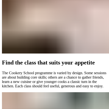
Find the class that suits your appetite​​​​‌ ‍ ​‍​‍‌‍ ‌ ​‍‌‍‍‌‌‍‌ ‌‍‍‌‌‍ ‍​‍​‍​ ‍‍​‍​‍‌ ​ ‌‍​‌‌‍ ‍‌‍‍‌‌ ‌​‌ ‍‌​‍ ‍‌‍‍‌‌‍ ​‍​‍​‍ ​​‍​‍‌‍‍​‌ ​‍‌‍‌‌‌‍‌‍​‍​‍​ ‍‍​‍​‍‌‍‍​‌ ‌​‌ ‌​‌ ​​‌ ​ ​ ‍‍​‍ ​‍ ‌‍ ​​‍ ‌‌‍​‌‌‍ ‍‌‍‌​​‍ ‌‌ ​‍​‍ ‌‌‍‍​‌‍ ‌ ‌​‌‍‌‌‌‍ ​‌ ​ ​‍ ‌‌ ​ ‌ ‌​‌ ‌‌‌‍‌​‌‍‍‌‌‍ ​‍ ‍‌ ‌‍‌‍‌‌‌ ​‍‌‍​ ‌‍‌‌‌‍ ​​‍ ‍‌‍​‌‌ ​​‌ ​​​‍ ‌‍‍‌‌‍ ‍‌ ‌​‌‍‌‌‌‍ ‍‌ ‌​​‍ ‌‍‌‌‌‍‌​‌‍‍‌‌ ‌​​‍ ‌‍ ‌‌‍ ‌‍‌​‌‍‌‌​ ‌‌ ​​‌ ​‍‌‍‌‌‌ ​ ‌‍‌‌‌‍ ‍‌ ‌​‌‍​‌‌ ‌​‌‍‍‌‌‍ ‌‍ ‍​ ‍ ‌‍‍‌‌‍‌​​ ‌‌‍‍​‌‍ ‌ ‌​‌‍‌‌‌‍ ​‌​​ ‌‍ ​‌‍​‌‌ ​ ‌ ​ ‌​‍‌‌‍ ‍‌‍‌​‌‍‌‌‌ ‍​​‍ ‌​ ‍‌​ ​ ​ ‌‌​ ‌‌​ ​‍‌‍​‌​ ‌‍‌‍​ ​‍ ‌​ ​​​ ​‌‌‍‌​​ ‍‌​‍ ‌​ ‌​​ ‌‍​ ‌‌‌‍‌​​‍ ‌‌‍​‍​ ‌ ​ ​ ​ ‌‍​‍ ‌​ ‌‍​ ‍​​ ‌​‌‍​‍‌‍​ ​ ‌‌​ ​‍‌‍​‍​ ‌‍​ ​​​ ‌‌​ ‌‌​ ‍ ‌ ‌​‌ ‍‌‌ ​​‌‍‌‌​ ‌‌‍‍​‌‍ ‌ ‌​‌‍‌‌‌‍ ​‌​​ ‌‍ ​‌‍​‌‌ ​ ‌ ​ ‌​‍‌‌‍ ‍‌‍‌​‌‍‌‌‌ ‍​​ ‍ ‌ ​​‌‍​‌‌ ‌​‌‍‍​​ ‌‌ ​​‌‍​‌‌‍‌ ‌‍‌‌‌​​‍‌ ‌‌‌‍‍‌‌‍ ​‌‍‌​‌‍‌‌‌ ​‍​‍‌‌​ ‌‌‌​​‍‌‌ ‌‍‍ ‌‍‌‌‌ ‍‌​‍‌‌​ ​ ‌​‌​​‍‌‌​ ​ ‌​‌​​‍‌‌​ ​‍​ ​‍‌‍​‍​ ‌ ​ ​​​ ​​‌‍​‌​ ‌‍​ ‌ ​ ​​‌‍​ ‌‍‌‌‌‍​‌​ ‌​​‍‌‌​ ​‍​ ​‍​‍‌‌​ ‌‌‌​‌​​‍ ‍‌‍‍​‌‍‌‌‌‍​‌‌‍‌​‌‍‍‌‌‍ ‍‌‍‌ ​ ‌‍​‍‌‍​‌‌ ​ ‌‍‌‌‌‌‌‌‌ ​‍‌‍ ​​ ‌‌‍‍​‌ ‌​‌ ‌​‌ ​​‌ ​ ​‍‌‌​ ​ ‌​​‌​‍‌‌​ ​‍‌​‌‍​‍‌‌​ ​‍‌​‌‍‌‍ ​​‍ ‌‌‍​‌‌‍ ‍‌‍‌​​‍ ‌‌ ​‍​‍ ‌‌‍‍​‌‍ ‌ ‌​‌‍‌‌‌‍ ​‌ ​ ​‍ ‌‌ ​ ‌ ‌​‌ ‌‌‌‍‌​‌‍‍‌‌‍ ​‍ ‍‌ ‌‍‌‍‌‌‌ ​‍‌‍​ ‌‍‌‌‌‍ ​​‍ ‍‌‍​‌‌ ​​‌ ​​​‍‌‍‌‍‍‌‌‍‌​​ ‌‌‍‍​‌‍ ‌ ‌​‌‍‌‌‌‍ ​‌​​ ‌‍ ​‌‍​‌‌ ​ ‌ ​ ‌​‍‌‌‍ ‍‌‍‌​‌‍‌‌‌ ‍​​‍ ‌​ ‍‌​ ​ ​ ‌‌​ ‌‌​ ​‍‌‍​‌​ ‌‍‌‍​ ​‍ ‌​ ​​​ ​‌‌‍‌​​ ‍‌​‍ ‌​ ‌​​ ‌‍​ ‌‌‌‍‌​​‍ ‌‌‍​‍​ ‌ ​ ​ ​ ‌‍​‍ ‌​ ‌‍​ ‍​​ ‌​‌‍​‍‌‍​ ​ ‌‌​ ​‍‌‍​‍​ ‌‍​ ​​​ ‌‌​ ‌‌​‍‌‍‌ ‌​‌ ‍‌‌ ​​‌‍‌‌​ ‌‌‍‍​‌‍ ‌ ‌​‌‍‌‌‌‍ ​‌​​ ‌‍ ​‌‍​‌‌ ​ ‌ ​ ‌​‍‌‌‍ ‍‌‍‌​‌‍‌‌‌ ‍​​‍‌‍‌ ​​‌‍​‌‌ ‌​‌‍‍​​ ‌‌ ​​‌‍​‌‌‍‌ ‌‍‌‌‌​​‍‌ ‌‌‌‍‍‌‌‍ ​‌‍‌​‌‍‌‌‌ ​‍​‍‌‌​ ‌‌‌​​‍‌‌ ‌‍‍ ‌‍‌‌‌ ‍‌​‍‌‌​ ​ ‌​‌​​‍‌‌​ ​ ‌​‌​​‍‌‌​ ​‍​ ​‍‌‍​‍​ ‌ ​ ​​​ ​​‌‍​‌​ ‌‍​ ‌ ​ ​​‌‍​ ‌‍‌‌‌‍​‌​ ‌​​‍‌‌​ ​‍​ ​‍​‍‌‌​ ‌‌‌​‌​​‍ ‍‌‍‍​‌‍‌‌‌‍​‌‌‍‌​‌‍‍‌‌‍ ‍‌‍‌ ​‍‌‍‌ ​​‌‍‌‌‌ ​‍‌ ​ ‌ ​​‌‍‌‌‌‍​ ‌ ‌​‌‍‍‌‌ ‌‍‌‍‌‌​ ‌‌ ​​‌ ‌‌‌‍​‍‌‍ ​‌‍‍‌‌ ​ ‌‍‍​‌‍‌‌‌‍‌​​‍​‍‌ ‌
The Cookery School programme is varied by design. Some sessions
are about building core skills; others are a chance to gather friends,
learn a new cuisine or give younger cooks a classic turn in the
kitchen. Each class should feel useful, generous and easy to enjoy.​​​​‌ ‍ ​‍​‍‌‍ ‌ ​‍‌‍‍‌‌‍‌ ‌‍‍‌‌‍ ‍​‍​‍​ ‍‍​‍​‍‌ ​ ‌‍​‌‌‍ ‍‌‍‍‌‌ ‌​‌ ‍‌​‍ ‍‌‍‍‌‌‍ ​‍​‍​‍ ​​‍​‍‌‍‍​‌ ​‍‌‍‌‌‌‍‌‍​‍​‍​ ‍‍​‍​‍‌‍‍​‌ ‌​‌ ‌​‌ ​​‌ ​ ​ ‍‍​‍ ​‍ ‌‍ ​​‍ ‌‌‍​‌‌‍ ‍‌‍‌​​‍ ‌‌ ​‍​‍ ‌‌‍‍​‌‍ ‌ ‌​‌‍‌‌‌‍ ​‌ ​ ​‍ ‌‌ ​ ‌ ‌​‌ ‌‌‌‍‌​‌‍‍‌‌‍ ​‍ ‍‌ ‌‍‌‍‌‌‌ ​‍‌‍​ ‌‍‌‌‌‍ ​​‍ ‍‌‍​‌‌ ​​‌ ​​​‍ ‌‍‍‌‌‍ ‍‌ ‌​‌‍‌‌‌‍ ‍‌ ‌​​‍ ‌‍‌‌‌‍‌​‌‍‍‌‌ ‌​​‍ ‌‍ ‌‌‍ ‌‍‌​‌‍‌‌​ ‌‌ ​​‌ ​‍‌‍‌‌‌ ​ ‌‍‌‌‌‍ ‍‌ ‌​‌‍​‌‌ ‌​‌‍‍‌‌‍ ‌‍ ‍​ ‍ ‌‍‍‌‌‍‌​​ ‌‌‍‍​‌‍ ‌ ‌​‌‍‌‌‌‍ ​‌​​ ‌‍ ​‌‍​‌‌ ​ ‌ ​ ‌​‍‌‌‍ ‍‌‍‌​‌‍‌‌‌ ‍​​‍ ‌​ ‍‌​ ​ ​ ‌‌​ ‌‌​ ​‍‌‍​‌​ ‌‍‌‍​ ​‍ ‌​ ​​​ ​‌‌‍‌​​ ‍‌​‍ ‌​ ‌​​ ‌‍​ ‌‌‌‍‌​​‍ ‌‌‍​‍​ ‌ ​ ​ ​ ‌‍​‍ ‌​ ‌‍​ ‍​​ ‌​‌‍​‍‌‍​ ​ ‌‌​ ​‍‌‍​‍​ ‌‍​ ​​​ ‌‌​ ‌‌​ ‍ ‌ ‌​‌ ‍‌‌ ​​‌‍‌‌​ ‌‌‍‍​‌‍ ‌ ‌​‌‍‌‌‌‍ ​‌​​ ‌‍ ​‌‍​‌‌ ​ ‌ ​ ‌​‍‌‌‍ ‍‌‍‌​‌‍‌‌‌ ‍​​ ‍ ‌ ​​‌‍​‌‌ ‌​‌‍‍​​ ‌‌ ​​‌‍​‌‌‍‌ ‌‍‌‌‌​​‍‌ ‌‌‌‍‍‌‌‍ ​‌‍‌​‌‍‌‌‌ ​‍​‍‌‌​ ‌‌‌​​‍‌‌ ‌‍‍ ‌‍‌‌‌ ‍‌​‍‌‌​ ​ ‌​‌​​‍‌‌​ ​ ‌​‌​​‍‌‌​ ​‍​ ​‍‌‍​‍​ ‌ ​ ​​​ ​​‌‍​‌​ ‌‍​ ‌ ​ ​​‌‍​ ‌‍‌‌‌‍​‌​ ‌​​‍‌‌​ ​‍​ ​‍​‍‌‌​ ‌‌‌​‌​​‍ ‍‌‍​‍‌‍ ‌‍‌​‌ ‍‌​ ‌‍​‍‌‍​‌‌ ​ ‌‍‌‌‌‌‌‌‌ ​‍‌‍ ​​ ‌‌‍‍​‌ ‌​‌ ‌​‌ ​​‌ ​ ​‍‌‌​ ​ ‌​​‌​‍‌‌​ ​‍‌​‌‍​‍‌‌​ ​‍‌​‌‍‌‍ ​​‍ ‌‌‍​‌‌‍ ‍‌‍‌​​‍ ‌‌ ​‍​‍ ‌‌‍‍​‌‍ ‌ ‌​‌‍‌‌‌‍ ​‌ ​ ​‍ ‌‌ ​ ‌ ‌​‌ ‌‌‌‍‌​‌‍‍‌‌‍ ​‍ ‍‌ ‌‍‌‍‌‌‌ ​‍‌‍​ ‌‍‌‌‌‍ ​​‍ ‍‌‍​‌‌ ​​‌ ​​​‍‌‍‌‍‍‌‌‍‌​​ ‌‌‍‍​‌‍ ‌ ‌​‌‍‌‌‌‍ ​‌​​ ‌‍ ​‌‍​‌‌ ​ ‌ ​ ‌​‍‌‌‍ ‍‌‍‌​‌‍‌‌‌ ‍​​‍ ‌​ ‍‌​ ​ ​ ‌‌​ ‌‌​ ​‍‌‍​‌​ ‌‍‌‍​ ​‍ ‌​ ​​​ ​‌‌‍‌​​ ‍‌​‍ ‌​ ‌​​ ‌‍​ ‌‌‌‍‌​​‍ ‌‌‍​‍​ ‌ ​ ​ ​ ‌‍​‍ ‌​ ‌‍​ ‍​​ ‌​‌‍​‍‌‍​ ​ ‌‌​ ​‍‌‍​‍​ ‌‍​ ​​​ ‌‌​ ‌‌​‍‌‍‌ ‌​‌ ‍‌‌ ​​‌‍‌‌​ ‌‌‍‍​‌‍ ‌ ‌​‌‍‌‌‌‍ ​‌​​ ‌‍ ​‌‍​‌‌ ​ ‌ ​ ‌​‍‌‌‍ ‍‌‍‌​‌‍‌‌‌ ‍​​‍‌‍‌ ​​‌‍​‌‌ ‌​‌‍‍​​ ‌‌ ​​‌‍​‌‌‍‌ ‌‍‌‌‌​​‍‌ ‌‌‌‍‍‌‌‍ ​‌‍‌​‌‍‌‌‌ ​‍​‍‌‌​ ‌‌‌​​‍‌‌ ‌‍‍ ‌‍‌‌‌ ‍‌​‍‌‌​ ​ ‌​‌​​‍‌‌​ ​ ‌​‌​​‍‌‌​ ​‍​ ​‍‌‍​‍​ ‌ ​ ​​​ ​​‌‍​‌​ ‌‍​ ‌ ​ ​​‌‍​ ‌‍‌‌‌‍​‌​ ‌​​‍‌‌​ ​‍​ ​‍​‍‌‌​ ‌‌‌​‌​​‍ ‍‌‍​‍‌‍ ‌‍‌​‌ ‍‌​‍‌‍‌ ​​‌‍‌‌‌ ​‍‌ ​ ‌ ​​‌‍‌‌‌‍​ ‌ ‌​‌‍‍‌‌ ‌‍‌‍‌‌​ ‌‌ ​​‌ ‌‌‌‍​‍‌‍ ​‌‍‍‌‌ ​ ‌‍‍​‌‍‌‌‌‍‌​​‍​‍‌ ‌