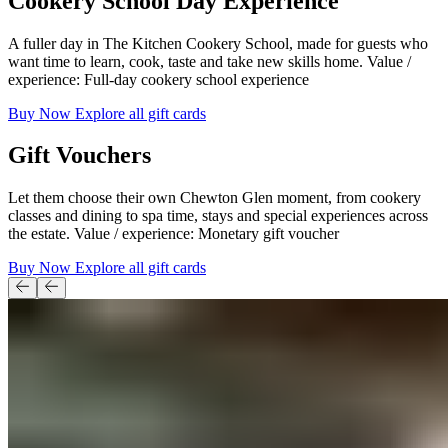
Cookery School Day Experience​​​​‌ ‍ ​‍​‍‌‍ ‌ ​‍‌‍‍‌‌‍‌ ‌‍‍‌‌‍ ‍​‍​‍​ ‍‍​‍​‍‌ ​ ‌‍​‌‌‍ ‍‌‍‍‌‌ ‌​‌ ‍‌​‍ ‍‌‍‍‌‌‍ ​‍​‍​‍ ​​‍​‍‌‍‍​‌ ​‍‌‍‌‌‌‍‌‍​‍​‍​ ‍‍​‍​‍‌‍‍​‌ ‌​‌ ‌​‌ ​​‌ ​ ​ ‍‍​‍ ​‍ ‌‍ ​​‍ ‌‌‍​‌‌‍ ‍‌‍‌​​‍ ‌‌ ​‍​‍ ‌‌‍‍​‌‍ ‌ ‌​‌‍‌‌‌‍ ​‌ ​ ​‍ ‌‌ ​ ‌ ‌​‌ ‌‌‌‍‌​‌‍‍‌‌‍ ​‍ ‍‌ ‌‍‌‍‌‌‌ ​‍‌‍​ ‌‍‌‌‌‍ ​​‍ ‍‌‍​‌‌ ​​‌ ​​​‍ ‌‍‍‌‌‍ ‍‌ ‌​‌‍‌‌‌‍ ‍‌ ‌​​‍ ‌‍‌‌‌‍‌​‌‍‍‌‌ ‌​​‍ ‌‍ ‌‌‍ ‌‍‌​‌‍‌‌​ ‌‌ ​​‌ ​‍‌‍‌‌‌ ​ ‌‍‌‌‌‍ ‍‌ ‌​‌‍​‌‌ ‌​‌‍‍‌‌‍ ‌‍ ‍​ ‍ ‌‍‍‌‌‍‌​​ ‌‌‍‍​‌‍ ‌ ‌​‌‍‌‌‌‍ ​‌​​ ‌‍ ​‌‍​‌‌ ​ ‌ ​ ‌​‍‌‌‍ ‍‌‍‌​‌‍‌‌‌ ‍​​‍ ‌​ ‍‌​ ​ ​ ‌‌​ ‌‌​ ​‍‌‍​‌​ ‌‍‌‍​ ​‍ ‌​ ​​​ ​‌‌‍‌​​ ‍‌​‍ ‌​ ‌​​ ‌‍​ ‌‌‌‍‌​​‍ ‌‌‍​‍​ ‌ ​ ​ ​ ‌‍​‍ ‌​ ‌‍​ ‍​​ ‌​‌‍​‍‌‍​ ​ ‌‌​ ​‍‌‍​‍​ ‌‍​ ​​​ ‌‌​ ‌‌​ ‍ ‌ ‌​‌ ‍‌‌ ​​‌‍‌‌​ ‌‌‍‍​‌‍ ‌ ‌​‌‍‌‌‌‍ ​‌​​ ‌‍ ​‌‍​‌‌ ​ ‌ ​ ‌​‍‌‌‍ ‍‌‍‌​‌‍‌‌‌ ‍​​ ‍ ‌ ​​‌‍​‌‌ ‌​‌‍‍​​ ‌‌ ​​‌‍​‌‌‍‌ ‌‍‌‌‌​​‍‌ ‌‌‌‍‍‌‌‍ ​‌‍‌​‌‍‌‌‌ ​‍​‍‌‌​ ‌‌‌​​‍‌‌ ‌‍‍ ‌‍‌‌‌ ‍‌​‍‌‌​ ​ ‌​‌​​‍‌‌​ ​ ‌​‌​​‍‌‌​ ​‍​ ​‍‌‍​‌​ ​‌​ ‌​​ ‍​‌‍​‍‌‍‌‌‌‍​‌​ ‌​‌‍​‌​ ‌‍​ ‌ ‌‍​ ​‍‌‌​ ​‍​ ​‍​‍‌‌​ ‌‌‌​‌​​‍ ‍‌‍‌‌‌‍ ‍‌ ‌​‌ ​‍‌‍‍‌‌‍‌‌‌ ​ ​‍‌‌​ ‌‌‌​​‍‌‌ ‌‍‍ ‌‍‌‌‌ ‍‌​‍‌‌​ ​ ‌​‌​​‍‌‌​ ​ ‌​‌​​‍‌‌​ ​‍​ ​‍‌‍‌​​ ‌​‌‍‌​​ ‌ ‌‍‌​‌‍​‌‌‍​‍‌‍‌‍​ ​‌​ ​‍​ ​ ‌‍​‌​‍‌‌​ ​‍​ ​‍​‍‌‌​ ‌‌‌​‌​​‍ ‍‌‍‍​‌‍‌‌‌‍​‌‌‍‌​‌‍‍‌‌‍ ‍‌‍‌ ​ ‌‍​‍‌‍​‌‌ ​ ‌‍‌‌‌‌‌‌‌ ​‍‌‍ ​​ ‌‌‍‍​‌ ‌​‌ ‌​‌ ​​‌ ​ ​‍‌‌​ ​ ‌​​‌​‍‌‌​ ​‍‌​‌‍​‍‌‌​ ​‍‌​‌‍‌‍ ​​‍ ‌‌‍​‌‌‍ ‍‌‍‌​​‍ ‌‌ ​‍​‍ ‌‌‍‍​‌‍ ‌ ‌​‌‍‌‌‌‍ ​‌ ​ ​‍ ‌‌ ​ ‌ ‌​‌ ‌‌‌‍‌​‌‍‍‌‌‍ ​‍ ‍‌ ‌‍‌‍‌‌‌ ​‍‌‍​ ‌‍‌‌‌‍ ​​‍ ‍‌‍​‌‌ ​​‌ ​​​‍‌‍‌‍‍‌‌‍‌​​ ‌‌‍‍​‌‍ ‌ ‌​‌‍‌‌‌‍ ​‌​​ ‌‍ ​‌‍​‌‌ ​ ‌ ​ ‌​‍‌‌‍ ‍‌‍‌​‌‍‌‌‌ ‍​​‍ ‌​ ‍‌​ ​ ​ ‌‌​ ‌‌​ ​‍‌‍​‌​ ‌‍‌‍​ ​‍ ‌​ ​​​ ​‌‌‍‌​​ ‍‌​‍ ‌​ ‌​​ ‌‍​ ‌‌‌‍‌​​‍ ‌‌‍​‍​ ‌ ​ ​ ​ ‌‍​‍ ‌​ ‌‍​ ‍​​ ‌​‌‍​‍‌‍​ ​ ‌‌​ ​‍‌‍​‍​ ‌‍​ ​​​ ‌‌​ ‌‌​‍‌‍‌ ‌​‌ ‍‌‌ ​​‌‍‌‌​ ‌‌‍‍​‌‍ ‌ ‌​‌‍‌‌‌‍ ​‌​​ ‌‍ ​‌‍​‌‌ ​ ‌ ​ ‌​‍‌‌‍ ‍‌‍‌​‌‍‌‌‌ ‍​​‍‌‍‌ ​​‌‍​‌‌ ‌​‌‍‍​​ ‌‌ ​​‌‍​‌‌‍‌ ‌‍‌‌‌​​‍‌ ‌‌‌‍‍‌‌‍ ​‌‍‌​‌‍‌‌‌ ​‍​‍‌‌​ ‌‌‌​​‍‌‌ ‌‍‍ ‌‍‌‌‌ ‍‌​‍‌‌​ ​ ‌​‌​​‍‌‌​ ​ ‌​‌​​‍‌‌​ ​‍​ ​‍‌‍​‌​ ​‌​ ‌​​ ‍​‌‍​‍‌‍‌‌‌‍​‌​ ‌​‌‍​‌​ ‌‍​ ‌ ‌‍​ ​‍‌‌​ ​‍​ ​‍​‍‌‌​ ‌‌‌​‌​​‍ ‍‌‍‌‌‌‍ ‍‌ ‌​‌ ​‍‌‍‍‌‌‍‌‌‌ ​ ​‍‌‌​ ‌‌‌​​‍‌‌ ‌‍‍ ‌‍‌‌‌ ‍‌​‍‌‌​ ​ ‌​‌​​‍‌‌​ ​ ‌​‌​​‍‌‌​ ​‍​ ​‍‌‍‌​​ ‌​‌‍‌​​ ‌ ‌‍‌​‌‍​‌‌‍​‍‌‍‌‍​ ​‌​ ​‍​ ​ ‌‍​‌​‍‌‌​ ​‍​ ​‍​‍‌‌​ ‌‌‌​‌​​‍ ‍‌‍‍​‌‍‌‌‌‍​‌‌‍‌​‌‍‍‌‌‍ ‍‌‍‌ ​‍‌‍‌ ​​‌‍‌‌‌ ​‍‌ ​ ‌ ​​‌‍‌‌‌‍​ ‌ ‌​‌‍‍‌‌ ‌‍‌‍‌‌​ ‌‌ ​​‌ ‌‌‌‍​‍‌‍ ​‌‍‍‌‌ ​ ‌‍‍​‌‍‌‌‌‍‌​​‍​‍‌ ‌
A fuller day in The Kitchen Cookery School, made for guests who
want time to learn, cook, taste and take new skills home. Value /
experience: Full-day cookery school experience​​​​‌ ‍ ​‍​‍‌‍ ‌ ​‍‌‍‍‌‌‍‌ ‌‍‍‌‌‍ ‍​‍​‍​ ‍‍​‍​‍‌ ​ ‌‍​‌‌‍ ‍‌‍‍‌‌ ‌​‌ ‍‌​‍ ‍‌‍‍‌‌‍ ​‍​‍​‍ ​​‍​‍‌‍‍​‌ ​‍‌‍‌‌‌‍‌‍​‍​‍​ ‍‍​‍​‍‌‍‍​‌ ‌​‌ ‌​‌ ​​‌ ​ ​ ‍‍​‍ ​‍ ‌‍ ​​‍ ‌‌‍​‌‌‍ ‍‌‍‌​​‍ ‌‌ ​‍​‍ ‌‌‍‍​‌‍ ‌ ‌​‌‍‌‌‌‍ ​‌ ​ ​‍ ‌‌ ​ ‌ ‌​‌ ‌‌‌‍‌​‌‍‍‌‌‍ ​‍ ‍‌ ‌‍‌‍‌‌‌ ​‍‌‍​ ‌‍‌‌‌‍ ​​‍ ‍‌‍​‌‌ ​​‌ ​​​‍ ‌‍‍‌‌‍ ‍‌ ‌​‌‍‌‌‌‍ ‍‌ ‌​​‍ ‌‍‌‌‌‍‌​‌‍‍‌‌ ‌​​‍ ‌‍ ‌‌‍ ‌‍‌​‌‍‌‌​ ‌‌ ​​‌ ​‍‌‍‌‌‌ ​ ‌‍‌‌‌‍ ‍‌ ‌​‌‍​‌‌ ‌​‌‍‍‌‌‍ ‌‍ ‍​ ‍ ‌‍‍‌‌‍‌​​ ‌‌‍‍​‌‍ ‌ ‌​‌‍‌‌‌‍ ​‌​​ ‌‍ ​‌‍​‌‌ ​ ‌ ​ ‌​‍‌‌‍ ‍‌‍‌​‌‍‌‌‌ ‍​​‍ ‌​ ‍‌​ ​ ​ ‌‌​ ‌‌​ ​‍‌‍​‌​ ‌‍‌‍​ ​‍ ‌​ ​​​ ​‌‌‍‌​​ ‍‌​‍ ‌​ ‌​​ ‌‍​ ‌‌‌‍‌​​‍ ‌‌‍​‍​ ‌ ​ ​ ​ ‌‍​‍ ‌​ ‌‍​ ‍​​ ‌​‌‍​‍‌‍​ ​ ‌‌​ ​‍‌‍​‍​ ‌‍​ ​​​ ‌‌​ ‌‌​ ‍ ‌ ‌​‌ ‍‌‌ ​​‌‍‌‌​ ‌‌‍‍​‌‍ ‌ ‌​‌‍‌‌‌‍ ​‌​​ ‌‍ ​‌‍​‌‌ ​ ‌ ​ ‌​‍‌‌‍ ‍‌‍‌​‌‍‌‌‌ ‍​​ ‍ ‌ ​​‌‍​‌‌ ‌​‌‍‍​​ ‌‌ ​​‌‍​‌‌‍‌ ‌‍‌‌‌​​‍‌ ‌‌‌‍‍‌‌‍ ​‌‍‌​‌‍‌‌‌ ​‍​‍‌‌​ ‌‌‌​​‍‌‌ ‌‍‍ ‌‍‌‌‌ ‍‌​‍‌‌​ ​ ‌​‌​​‍‌‌​ ​ ‌​‌​​‍‌‌​ ​‍​ ​‍‌‍​‌​ ​‌​ ‌​​ ‍​‌‍​‍‌‍‌‌‌‍​‌​ ‌​‌‍​‌​ ‌‍​ ‌ ‌‍​ ​‍‌‌​ ​‍​ ​‍​‍‌‌​ ‌‌‌​‌​​‍ ‍‌‍‌‌‌‍ ‍‌ ‌​‌ ​‍‌‍‍‌‌‍‌‌‌ ​ ​‍‌‌​ ‌‌‌​​‍‌‌ ‌‍‍ ‌‍‌‌‌ ‍‌​‍‌‌​ ​ ‌​‌​​‍‌‌​ ​ ‌​‌​​‍‌‌​ ​‍​ ​‍‌‍‌​​ ‌​‌‍‌​​ ‌ ‌‍‌​‌‍​‌‌‍​‍‌‍‌‍​ ​‌​ ​‍​ ​ ‌‍​‌​‍‌‌​ ​‍​ ​‍​‍‌‌​ ‌‌‌​‌​​‍ ‍‌‍​‍‌‍ ‌‍‌​‌ ‍‌​ ‌‍​‍‌‍​‌‌ ​ ‌‍‌‌‌‌‌‌‌ ​‍‌‍ ​​ ‌‌‍‍​‌ ‌​‌ ‌​‌ ​​‌ ​ ​‍‌‌​ ​ ‌​​‌​‍‌‌​ ​‍‌​‌‍​‍‌‌​ ​‍‌​‌‍‌‍ ​​‍ ‌‌‍​‌‌‍ ‍‌‍‌​​‍ ‌‌ ​‍​‍ ‌‌‍‍​‌‍ ‌ ‌​‌‍‌‌‌‍ ​‌ ​ ​‍ ‌‌ ​ ‌ ‌​‌ ‌‌‌‍‌​‌‍‍‌‌‍ ​‍ ‍‌ ‌‍‌‍‌‌‌ ​‍‌‍​ ‌‍‌‌‌‍ ​​‍ ‍‌‍​‌‌ ​​‌ ​​​‍‌‍‌‍‍‌‌‍‌​​ ‌‌‍‍​‌‍ ‌ ‌​‌‍‌‌‌‍ ​‌​​ ‌‍ ​‌‍​‌‌ ​ ‌ ​ ‌​‍‌‌‍ ‍‌‍‌​‌‍‌‌‌ ‍​​‍ ‌​ ‍‌​ ​ ​ ‌‌​ ‌‌​ ​‍‌‍​‌​ ‌‍‌‍​ ​‍ ‌​ ​​​ ​‌‌‍‌​​ ‍‌​‍ ‌​ ‌​​ ‌‍​ ‌‌‌‍‌​​‍ ‌‌‍​‍​ ‌ ​ ​ ​ ‌‍​‍ ‌​ ‌‍​ ‍​​ ‌​‌‍​‍‌‍​ ​ ‌‌​ ​‍‌‍​‍​ ‌‍​ ​​​ ‌‌​ ‌‌​‍‌‍‌ ‌​‌ ‍‌‌ ​​‌‍‌‌​ ‌‌‍‍​‌‍ ‌ ‌​‌‍‌‌‌‍ ​‌​​ ‌‍ ​‌‍​‌‌ ​ ‌ ​ ‌​‍‌‌‍ ‍‌‍‌​‌‍‌‌‌ ‍​​‍‌‍‌ ​​‌‍​‌‌ ‌​‌‍‍​​ ‌‌ ​​‌‍​‌‌‍‌ ‌‍‌‌‌​​‍‌ ‌‌‌‍‍‌‌‍ ​‌‍‌​‌‍‌‌‌ ​‍​‍‌‌​ ‌‌‌​​‍‌‌ ‌‍‍ ‌‍‌‌‌ ‍‌​‍‌‌​ ​ ‌​‌​​‍‌‌​ ​ ‌​‌​​‍‌‌​ ​‍​ ​‍‌‍​‌​ ​‌​ ‌​​ ‍​‌‍​‍‌‍‌‌‌‍​‌​ ‌​‌‍​‌​ ‌‍​ ‌ ‌‍​ ​‍‌‌​ ​‍​ ​‍​‍‌‌​ ‌‌‌​‌​​‍ ‍‌‍‌‌‌‍ ‍‌ ‌​‌ ​‍‌‍‍‌‌‍‌‌‌ ​ ​‍‌‌​ ‌‌‌​​‍‌‌ ‌‍‍ ‌‍‌‌‌ ‍‌​‍‌‌​ ​ ‌​‌​​‍‌‌​ ​ ‌​‌​​‍‌‌​ ​‍​ ​‍‌‍‌​​ ‌​‌‍‌​​ ‌ ‌‍‌​‌‍​‌‌‍​‍‌‍‌‍​ ​‌​ ​‍​ ​ ‌‍​‌​‍‌‌​ ​‍​ ​‍​‍‌‌​ ‌‌‌​‌​​‍ ‍‌‍​‍‌‍ ‌‍‌​‌ ‍‌​‍‌‍‌ ​​‌‍‌‌‌ ​‍‌ ​ ‌ ​​‌‍‌‌‌‍​ ‌ ‌​‌‍‍‌‌ ‌‍‌‍‌‌​ ‌‌ ​​‌ ‌‌‌‍​‍‌‍ ​‌‍‍‌‌ ​ ‌‍‍​‌‍‌‌‌‍‌​​‍​‍‌ ‌
Buy Now ​​​​‌ ‍ ​‍​‍‌‍ ‌ ​‍‌‍‍‌‌‍‌ ‌‍‍‌‌‍ ‍​‍​‍​ ‍‍​‍​‍‌ ​ ‌‍​‌‌‍ ‍‌‍‍‌‌ ‌​‌ ‍‌​‍ ‍‌‍‍‌‌‍ ​‍​‍​‍ ​​‍​‍‌‍‍​‌ ​‍‌‍‌‌‌‍‌‍​‍​‍​ ‍‍​‍​‍‌‍‍​‌ ‌​‌ ‌​‌ ​​‌ ​ ​ ‍‍​‍ ​‍ ‌‍ ​​‍ ‌‌‍​‌‌‍ ‍‌‍‌​​‍ ‌‌ ​‍​‍ ‌‌‍‍​‌‍ ‌ ‌​‌‍‌‌‌‍ ​‌ ​ ​‍ ‌‌ ​ ‌ ‌​‌ ‌‌‌‍‌​‌‍‍‌‌‍ ​‍ ‍‌ ‌‍‌‍‌‌‌ ​‍‌‍​ ‌‍‌‌‌‍ ​​‍ ‍‌‍​‌‌ ​​‌ ​​​‍ ‌‍‍‌‌‍ ‍‌ ‌​‌‍‌‌‌‍ ‍‌ ‌​​‍ ‌‍‌‌‌‍‌​‌‍‍‌‌ ‌​​‍ ‌‍ ‌‌‍ ‌‍‌​‌‍‌‌​ ‌‌ ​​‌ ​‍‌‍‌‌‌ ​ ‌‍‌‌‌‍ ‍‌ ‌​‌‍​‌‌ ‌​‌‍‍‌‌‍ ‌‍ ‍​ ‍ ‌‍‍‌‌‍‌​​ ‌‌‍‍​‌‍ ‌ ‌​‌‍‌‌‌‍ ​‌​​ ‌‍ ​‌‍​‌‌ ​ ‌ ​ ‌​‍‌‌‍ ‍‌‍‌​‌‍‌‌‌ ‍​​‍ ‌​ ‍‌​ ​ ​ ‌‌​ ‌‌​ ​‍‌‍​‌​ ‌‍‌‍​ ​‍ ‌​ ​​​ ​‌‌‍‌​​ ‍‌​‍ ‌​ ‌​​ ‌‍​ ‌‌‌‍‌​​‍ ‌‌‍​‍​ ‌ ​ ​ ​ ‌‍​‍ ‌​ ‌‍​ ‍​​ ‌​‌‍​‍‌‍​ ​ ‌‌​ ​‍‌‍​‍​ ‌‍​ ​​​ ‌‌​ ‌‌​ ‍ ‌ ‌​‌ ‍‌‌ ​​‌‍‌‌​ ‌‌‍‍​‌‍ ‌ ‌​‌‍‌‌‌‍ ​‌​​ ‌‍ ​‌‍​‌‌ ​ ‌ ​ ‌​‍‌‌‍ ‍‌‍‌​‌‍‌‌‌ ‍​​ ‍ ‌ ​​‌‍​‌‌ ‌​‌‍‍​​ ‌‌ ​​‌‍​‌‌‍‌ ‌‍‌‌‌​​‍‌ ‌‌‌‍‍‌‌‍ ​‌‍‌​‌‍‌‌‌ ​‍​‍‌‌​ ‌‌‌​​‍‌‌ ‌‍‍ ‌‍‌‌‌ ‍‌​‍‌‌​ ​ ‌​‌​​‍‌‌​ ​ ‌​‌​​‍‌‌​ ​‍​ ​‍‌‍​‌​ ​‌​ ‌​​ ‍​‌‍​‍‌‍‌‌‌‍​‌​ ‌​‌‍​‌​ ‌‍​ ‌ ‌‍​ ​‍‌‌​ ​‍​ ​‍​‍‌‌​ ‌‌‌​‌​​‍ ‍‌‍‌‌‌‍ ‍‌ ‌​‌ ​‍‌‍‍‌‌‍‌‌‌ ​ ​‍‌‌​ ‌‌‌​​‍‌‌ ‌‍‍ ‌‍‌‌‌ ‍‌​‍‌‌​ ​ ‌​‌​​‍‌‌​ ​ ‌​‌​​‍‌‌​ ​‍​ ​‍‌‍‌​​ ‌​‌‍‌​​ ‌ ‌‍‌​‌‍​‌‌‍​‍‌‍‌‍​ ​‌​ ​‍​ ​ ‌‍​‌​‍‌‌​ ​‍​ ​‍​‍‌‌​ ‌‌‌​‌​​‍ ‍‌ ​​‌ ​‍‌‍‍‌‌‍ ‌‌‍​‌‌ ​‍‌ ‍‌‌​​ ‌ ‌​‌‍​‌​‍ ‍‌‍ ​‌‍​‌‌‍​‍‌‍‌‌‌‍ ​​ ‌‍​‍‌‍​‌‌ ​ ‌‍‌‌‌‌‌‌‌ ​‍‌‍ ​​ ‌‌‍‍​‌ ‌​‌ ‌​‌ ​​‌ ​ ​‍‌‌​ ​ ‌​​‌​‍‌‌​ ​‍‌​‌‍​‍‌‌​ ​‍‌​‌‍‌‍ ​​‍ ‌‌‍​‌‌‍ ‍‌‍‌​​‍ ‌‌ ​‍​‍ ‌‌‍‍​‌‍ ‌ ‌​‌‍‌‌‌‍ ​‌ ​ ​‍ ‌‌ ​ ‌ ‌​‌ ‌‌‌‍‌​‌‍‍‌‌‍ ​‍ ‍‌ ‌‍‌‍‌‌‌ ​‍‌‍​ ‌‍‌‌‌‍ ​​‍ ‍‌‍​‌‌ ​​‌ ​​​‍‌‍‌‍‍‌‌‍‌​​ ‌‌‍‍​‌‍ ‌ ‌​‌‍‌‌‌‍ ​‌​​ ‌‍ ​‌‍​‌‌ ​ ‌ ​ ‌​‍‌‌‍ ‍‌‍‌​‌‍‌‌‌ ‍​​‍ ‌​ ‍‌​ ​ ​ ‌‌​ ‌‌​ ​‍‌‍​‌​ ‌‍‌‍​ ​‍ ‌​ ​​​ ​‌‌‍‌​​ ‍‌​‍ ‌​ ‌​​ ‌‍​ ‌‌‌‍‌​​‍ ‌‌‍​‍​ ‌ ​ ​ ​ ‌‍​‍ ‌​ ‌‍​ ‍​​ ‌​‌‍​‍‌‍​ ​ ‌‌​ ​‍‌‍​‍​ ‌‍​ ​​​ ‌‌​ ‌‌​‍‌‍‌ ‌​‌ ‍‌‌ ​​‌‍‌‌​ ‌‌‍‍​‌‍ ‌ ‌​‌‍‌‌‌‍ ​‌​​ ‌‍ ​‌‍​‌‌ ​ ‌ ​ ‌​‍‌‌‍ ‍‌‍‌​‌‍‌‌‌ ‍​​‍‌‍‌ ​​‌‍​‌‌ ‌​‌‍‍​​ ‌‌ ​​‌‍​‌‌‍‌ ‌‍‌‌‌​​‍‌ ‌‌‌‍‍‌‌‍ ​‌‍‌​‌‍‌‌‌ ​‍​‍‌‌​ ‌‌‌​​‍‌‌ ‌‍‍ ‌‍‌‌‌ ‍‌​‍‌‌​ ​ ‌​‌​​‍‌‌​ ​ ‌​‌​​‍‌‌​ ​‍​ ​‍‌‍​‌​ ​‌​ ‌​​ ‍​‌‍​‍‌‍‌‌‌‍​‌​ ‌​‌‍​‌​ ‌‍​ ‌ ‌‍​ ​‍‌‌​ ​‍​ ​‍​‍‌‌​ ‌‌‌​‌​​‍ ‍‌‍‌‌‌‍ ‍‌ ‌​‌ ​‍‌‍‍‌‌‍‌‌‌ ​ ​‍‌‌​ ‌‌‌​​‍‌‌ ‌‍‍ ‌‍‌‌‌ ‍‌​‍‌‌​ ​ ‌​‌​​‍‌‌​ ​ ‌​‌​​‍‌‌​ ​‍​ ​‍‌‍‌​​ ‌​‌‍‌​​ ‌ ‌‍‌​‌‍​‌‌‍​‍‌‍‌‍​ ​‌​ ​‍​ ​ ‌‍​‌​‍‌‌​ ​‍​ ​‍​‍‌‌​ ‌‌‌​‌​​‍ ‍‌ ​​‌ ​‍‌‍‍‌‌‍ ‌‌‍​‌‌ ​‍‌ ‍‌‌​​ ‌ ‌​‌‍​‌​‍ ‍‌‍ ​‌‍​‌‌‍​‍‌‍‌‌‌‍ ​​‍‌‍‌ ​​‌‍‌‌‌ ​‍‌ ​ ‌ ​​‌‍‌‌‌‍​ ‌ ‌​‌‍‍‌‌ ‌‍‌‍‌‌​ ‌‌ ​​‌ ‌‌‌‍​‍‌‍ ​‌‍‍‌‌ ​ ‌‍‍​‌‍‌‌‌‍‌​​‍​‍‌ ‌
Explore all gift cards​​​​‌ ‍ ​‍​‍‌‍ ‌ ​‍‌‍‍‌‌‍‌ ‌‍‍‌‌‍ ‍​‍​‍​ ‍‍​‍​‍‌ ​ ‌‍​‌‌‍ ‍‌‍‍‌‌ ‌​‌ ‍‌​‍ ‍‌‍‍‌‌‍ ​‍​‍​‍ ​​‍​‍‌‍‍​‌ ​‍‌‍‌‌‌‍‌‍​‍​‍​ ‍‍​‍​‍‌‍‍​‌ ‌​‌ ‌​‌ ​​‌ ​ ​ ‍‍​‍ ​‍ ‌‍ ​​‍ ‌‌‍​‌‌‍ ‍‌‍‌​​‍ ‌‌ ​‍​‍ ‌‌‍‍​‌‍ ‌ ‌​‌‍‌‌‌‍ ​‌ ​ ​‍ ‌‌ ​ ‌ ‌​‌ ‌‌‌‍‌​‌‍‍‌‌‍ ​‍ ‍‌ ‌‍‌‍‌‌‌ ​‍‌‍​ ‌‍‌‌‌‍ ​​‍ ‍‌‍​‌‌ ​​‌ ​​​‍ ‌‍‍‌‌‍ ‍‌ ‌​‌‍‌‌‌‍ ‍‌ ‌​​‍ ‌‍‌‌‌‍‌​‌‍‍‌‌ ‌​​‍ ‌‍ ‌‌‍ ‌‍‌​‌‍‌‌​ ‌‌ ​​‌ ​‍‌‍‌‌‌ ​ ‌‍‌‌‌‍ ‍‌ ‌​‌‍​‌‌ ‌​‌‍‍‌‌‍ ‌‍ ‍​ ‍ ‌‍‍‌‌‍‌​​ ‌‌‍‍​‌‍ ‌ ‌​‌‍‌‌‌‍ ​‌​​ ‌‍ ​‌‍​‌‌ ​ ‌ ​ ‌​‍‌‌‍ ‍‌‍‌​‌‍‌‌‌ ‍​​‍ ‌​ ‍‌​ ​ ​ ‌‌​ ‌‌​ ​‍‌‍​‌​ ‌‍‌‍​ ​‍ ‌​ ​​​ ​‌‌‍‌​​ ‍‌​‍ ‌​ ‌​​ ‌‍​ ‌‌‌‍‌​​‍ ‌‌‍​‍​ ‌ ​ ​ ​ ‌‍​‍ ‌​ ‌‍​ ‍​​ ‌​‌‍​‍‌‍​ ​ ‌‌​ ​‍‌‍​‍​ ‌‍​ ​​​ ‌‌​ ‌‌​ ‍ ‌ ‌​‌ ‍‌‌ ​​‌‍‌‌​ ‌‌‍‍​‌‍ ‌ ‌​‌‍‌‌‌‍ ​‌​​ ‌‍ ​‌‍​‌‌ ​ ‌ ​ ‌​‍‌‌‍ ‍‌‍‌​‌‍‌‌‌ ‍​​ ‍ ‌ ​​‌‍​‌‌ ‌​‌‍‍​​ ‌‌ ​​‌‍​‌‌‍‌ ‌‍‌‌‌​​‍‌ ‌‌‌‍‍‌‌‍ ​‌‍‌​‌‍‌‌‌ ​‍​‍‌‌​ ‌‌‌​​‍‌‌ ‌‍‍ ‌‍‌‌‌ ‍‌​‍‌‌​ ​ ‌​‌​​‍‌‌​ ​ ‌​‌​​‍‌‌​ ​‍​ ​‍‌‍​‌​ ​‌​ ‌​​ ‍​‌‍​‍‌‍‌‌‌‍​‌​ ‌​‌‍​‌​ ‌‍​ ‌ ‌‍​ ​‍‌‌​ ​‍​ ​‍​‍‌‌​ ‌‌‌​‌​​‍ ‍‌‍‌‌‌‍ ‍‌ ‌​‌ ​‍‌‍‍‌‌‍‌‌‌ ​ ​‍‌‌​ ‌‌‌​​‍‌‌ ‌‍‍ ‌‍‌‌‌ ‍‌​‍‌‌​ ​ ‌​‌​​‍‌‌​ ​ ‌​‌​​‍‌‌​ ​‍​ ​‍‌‍‌​​ ‌​‌‍‌​​ ‌ ‌‍‌​‌‍​‌‌‍​‍‌‍‌‍​ ​‌​ ​‍​ ​ ‌‍​‌​‍‌‌​ ​‍​ ​‍​‍‌‌​ ‌‌‌​‌​​‍ ‍‌ ​ ‌‍‌‌‌‍​ ‌‍ ‌‍ ‍‌‍‌​‌‍​‌‌ ​‍‌ ‍‌‌​​ ‌ ‌​‌‍​‌​‍ ‍‌‍ ​‌‍​‌‌‍​‍‌‍‌‌‌‍ ​​ ‌‍​‍‌‍​‌‌ ​ ‌‍‌‌‌‌‌‌‌ ​‍‌‍ ​​ ‌‌‍‍​‌ ‌​‌ ‌​‌ ​​‌ ​ ​‍‌‌​ ​ ‌​​‌​‍‌‌​ ​‍‌​‌‍​‍‌‌​ ​‍‌​‌‍‌‍ ​​‍ ‌‌‍​‌‌‍ ‍‌‍‌​​‍ ‌‌ ​‍​‍ ‌‌‍‍​‌‍ ‌ ‌​‌‍‌‌‌‍ ​‌ ​ ​‍ ‌‌ ​ ‌ ‌​‌ ‌‌‌‍‌​‌‍‍‌‌‍ ​‍ ‍‌ ‌‍‌‍‌‌‌ ​‍‌‍​ ‌‍‌‌‌‍ ​​‍ ‍‌‍​‌‌ ​​‌ ​​​‍‌‍‌‍‍‌‌‍‌​​ ‌‌‍‍​‌‍ ‌ ‌​‌‍‌‌‌‍ ​‌​​ ‌‍ ​‌‍​‌‌ ​ ‌ ​ ‌​‍‌‌‍ ‍‌‍‌​‌‍‌‌‌ ‍​​‍ ‌​ ‍‌​ ​ ​ ‌‌​ ‌‌​ ​‍‌‍​‌​ ‌‍‌‍​ ​‍ ‌​ ​​​ ​‌‌‍‌​​ ‍‌​‍ ‌​ ‌​​ ‌‍​ ‌‌‌‍‌​​‍ ‌‌‍​‍​ ‌ ​ ​ ​ ‌‍​‍ ‌​ ‌‍​ ‍​​ ‌​‌‍​‍‌‍​ ​ ‌‌​ ​‍‌‍​‍​ ‌‍​ ​​​ ‌‌​ ‌‌​‍‌‍‌ ‌​‌ ‍‌‌ ​​‌‍‌‌​ ‌‌‍‍​‌‍ ‌ ‌​‌‍‌‌‌‍ ​‌​​ ‌‍ ​‌‍​‌‌ ​ ‌ ​ ‌​‍‌‌‍ ‍‌‍‌​‌‍‌‌‌ ‍​​‍‌‍‌ ​​‌‍​‌‌ ‌​‌‍‍​​ ‌‌ ​​‌‍​‌‌‍‌ ‌‍‌‌‌​​‍‌ ‌‌‌‍‍‌‌‍ ​‌‍‌​‌‍‌‌‌ ​‍​‍‌‌​ ‌‌‌​​‍‌‌ ‌‍‍ ‌‍‌‌‌ ‍‌​‍‌‌​ ​ ‌​‌​​‍‌‌​ ​ ‌​‌​​‍‌‌​ ​‍​ ​‍‌‍​‌​ ​‌​ ‌​​ ‍​‌‍​‍‌‍‌‌‌‍​‌​ ‌​‌‍​‌​ ‌‍​ ‌ ‌‍​ ​‍‌‌​ ​‍​ ​‍​‍‌‌​ ‌‌‌​‌​​‍ ‍‌‍‌‌‌‍ ‍‌ ‌​‌ ​‍‌‍‍‌‌‍‌‌‌ ​ ​‍‌‌​ ‌‌‌​​‍‌‌ ‌‍‍ ‌‍‌‌‌ ‍‌​‍‌‌​ ​ ‌​‌​​‍‌‌​ ​ ‌​‌​​‍‌‌​ ​‍​ ​‍‌‍‌​​ ‌​‌‍‌​​ ‌ ‌‍‌​‌‍​‌‌‍​‍‌‍‌‍​ ​‌​ ​‍​ ​ ‌‍​‌​‍‌‌​ ​‍​ ​‍​‍‌‌​ ‌‌‌​‌​​‍ ‍‌ ​ ‌‍‌‌‌‍​ ‌‍ ‌‍ ‍‌‍‌​‌‍​‌‌ ​‍‌ ‍‌‌​​ ‌ ‌​‌‍​‌​‍ ‍‌‍ ​‌‍​‌‌‍​‍‌‍‌‌‌‍ ​​‍‌‍‌ ​​‌‍‌‌‌ ​‍‌ ​ ‌ ​​‌‍‌‌‌‍​ ‌ ‌​‌‍‍‌‌ ‌‍‌‍‌‌​ ‌‌ ​​‌ ‌‌‌‍​‍‌‍ ​‌‍‍‌‌ ​ ‌‍‍​‌‍‌‌‌‍‌​​‍​‍‌ ‌
Gift Vouchers​​​​‌ ‍ ​‍​‍‌‍ ‌ ​‍‌‍‍‌‌‍‌ ‌‍‍‌‌‍ ‍​‍​‍​ ‍‍​‍​‍‌ ​ ‌‍​‌‌‍ ‍‌‍‍‌‌ ‌​‌ ‍‌​‍ ‍‌‍‍‌‌‍ ​‍​‍​‍ ​​‍​‍‌‍‍​‌ ​‍‌‍‌‌‌‍‌‍​‍​‍​ ‍‍​‍​‍‌‍‍​‌ ‌​‌ ‌​‌ ​​‌ ​ ​ ‍‍​‍ ​‍ ‌‍ ​​‍ ‌‌‍​‌‌‍ ‍‌‍‌​​‍ ‌‌ ​‍​‍ ‌‌‍‍​‌‍ ‌ ‌​‌‍‌‌‌‍ ​‌ ​ ​‍ ‌‌ ​ ‌ ‌​‌ ‌‌‌‍‌​‌‍‍‌‌‍ ​‍ ‍‌ ‌‍‌‍‌‌‌ ​‍‌‍​ ‌‍‌‌‌‍ ​​‍ ‍‌‍​‌‌ ​​‌ ​​​‍ ‌‍‍‌‌‍ ‍‌ ‌​‌‍‌‌‌‍ ‍‌ ‌​​‍ ‌‍‌‌‌‍‌​‌‍‍‌‌ ‌​​‍ ‌‍ ‌‌‍ ‌‍‌​‌‍‌‌​ ‌‌ ​​‌ ​‍‌‍‌‌‌ ​ ‌‍‌‌‌‍ ‍‌ ‌​‌‍​‌‌ ‌​‌‍‍‌‌‍ ‌‍ ‍​ ‍ ‌‍‍‌‌‍‌​​ ‌‌‍‍​‌‍ ‌ ‌​‌‍‌‌‌‍ ​‌​​ ‌‍ ​‌‍​‌‌ ​ ‌ ​ ‌​‍‌‌‍ ‍‌‍‌​‌‍‌‌‌ ‍​​‍ ‌​ ‍‌​ ​ ​ ‌‌​ ‌‌​ ​‍‌‍​‌​ ‌‍‌‍​ ​‍ ‌​ ​​​ ​‌‌‍‌​​ ‍‌​‍ ‌​ ‌​​ ‌‍​ ‌‌‌‍‌​​‍ ‌‌‍​‍​ ‌ ​ ​ ​ ‌‍​‍ ‌​ ‌‍​ ‍​​ ‌​‌‍​‍‌‍​ ​ ‌‌​ ​‍‌‍​‍​ ‌‍​ ​​​ ‌‌​ ‌‌​ ‍ ‌ ‌​‌ ‍‌‌ ​​‌‍‌‌​ ‌‌‍‍​‌‍ ‌ ‌​‌‍‌‌‌‍ ​‌​​ ‌‍ ​‌‍​‌‌ ​ ‌ ​ ‌​‍‌‌‍ ‍‌‍‌​‌‍‌‌‌ ‍​​ ‍ ‌ ​​‌‍​‌‌ ‌​‌‍‍​​ ‌‌ ​​‌‍​‌‌‍‌ ‌‍‌‌‌​​‍‌ ‌‌‌‍‍‌‌‍ ​‌‍‌​‌‍‌‌‌ ​‍​‍‌‌​ ‌‌‌​​‍‌‌ ‌‍‍ ‌‍‌‌‌ ‍‌​‍‌‌​ ​ ‌​‌​​‍‌‌​ ​ ‌​‌​​‍‌‌​ ​‍​ ​‍‌‍​‌​ ​‌​ ‌​​ ‍​‌‍​‍‌‍‌‌‌‍​‌​ ‌​‌‍​‌​ ‌‍​ ‌ ‌‍​ ​‍‌‌​ ​‍​ ​‍​‍‌‌​ ‌‌‌​‌​​‍ ‍‌‍‌‌‌‍ ‍‌ ‌​‌ ​‍‌‍‍‌‌‍‌‌‌ ​ ​‍‌‌​ ‌‌‌​​‍‌‌ ‌‍‍ ‌‍‌‌‌ ‍‌​‍‌‌​ ​ ‌​‌​​‍‌‌​ ​ ‌​‌​​‍‌‌​ ​‍​ ​‍‌‍​‌​ ‌​‌‍‌‍​ ​​​ ‌‍​ ​​​ ​ ​ ‌​‌‍​ ​ ‍​‌‍‌​​ ​ ​‍‌‌​ ​‍​ ​‍​‍‌‌​ ‌‌‌​‌​​‍ ‍‌‍‍​‌‍‌‌‌‍​‌‌‍‌​‌‍‍‌‌‍ ‍‌‍‌ ​ ‌‍​‍‌‍​‌‌ ​ ‌‍‌‌‌‌‌‌‌ ​‍‌‍ ​​ ‌‌‍‍​‌ ‌​‌ ‌​‌ ​​‌ ​ ​‍‌‌​ ​ ‌​​‌​‍‌‌​ ​‍‌​‌‍​‍‌‌​ ​‍‌​‌‍‌‍ ​​‍ ‌‌‍​‌‌‍ ‍‌‍‌​​‍ ‌‌ ​‍​‍ ‌‌‍‍​‌‍ ‌ ‌​‌‍‌‌‌‍ ​‌ ​ ​‍ ‌‌ ​ ‌ ‌​‌ ‌‌‌‍‌​‌‍‍‌‌‍ ​‍ ‍‌ ‌‍‌‍‌‌‌ ​‍‌‍​ ‌‍‌‌‌‍ ​​‍ ‍‌‍​‌‌ ​​‌ ​​​‍‌‍‌‍‍‌‌‍‌​​ ‌‌‍‍​‌‍ ‌ ‌​‌‍‌‌‌‍ ​‌​​ ‌‍ ​‌‍​‌‌ ​ ‌ ​ ‌​‍‌‌‍ ‍‌‍‌​‌‍‌‌‌ ‍​​‍ ‌​ ‍‌​ ​ ​ ‌‌​ ‌‌​ ​‍‌‍​‌​ ‌‍‌‍​ ​‍ ‌​ ​​​ ​‌‌‍‌​​ ‍‌​‍ ‌​ ‌​​ ‌‍​ ‌‌‌‍‌​​‍ ‌‌‍​‍​ ‌ ​ ​ ​ ‌‍​‍ ‌​ ‌‍​ ‍​​ ‌​‌‍​‍‌‍​ ​ ‌‌​ ​‍‌‍​‍​ ‌‍​ ​​​ ‌‌​ ‌‌​‍‌‍‌ ‌​‌ ‍‌‌ ​​‌‍‌‌​ ‌‌‍‍​‌‍ ‌ ‌​‌‍‌‌‌‍ ​‌​​ ‌‍ ​‌‍​‌‌ ​ ‌ ​ ‌​‍‌‌‍ ‍‌‍‌​‌‍‌‌‌ ‍​​‍‌‍‌ ​​‌‍​‌‌ ‌​‌‍‍​​ ‌‌ ​​‌‍​‌‌‍‌ ‌‍‌‌‌​​‍‌ ‌‌‌‍‍‌‌‍ ​‌‍‌​‌‍‌‌‌ ​‍​‍‌‌​ ‌‌‌​​‍‌‌ ‌‍‍ ‌‍‌‌‌ ‍‌​‍‌‌​ ​ ‌​‌​​‍‌‌​ ​ ‌​‌​​‍‌‌​ ​‍​ ​‍‌‍​‌​ ​‌​ ‌​​ ‍​‌‍​‍‌‍‌‌‌‍​‌​ ‌​‌‍​‌​ ‌‍​ ‌ ‌‍​ ​‍‌‌​ ​‍​ ​‍​‍‌‌​ ‌‌‌​‌​​‍ ‍‌‍‌‌‌‍ ‍‌ ‌​‌ ​‍‌‍‍‌‌‍‌‌‌ ​ ​‍‌‌​ ‌‌‌​​‍‌‌ ‌‍‍ ‌‍‌‌‌ ‍‌​‍‌‌​ ​ ‌​‌​​‍‌‌​ ​ ‌​‌​​‍‌‌​ ​‍​ ​‍‌‍​‌​ ‌​‌‍‌‍​ ​​​ ‌‍​ ​​​ ​ ​ ‌​‌‍​ ​ ‍​‌‍‌​​ ​ ​‍‌‌​ ​‍​ ​‍​‍‌‌​ ‌‌‌​‌​​‍ ‍‌‍‍​‌‍‌‌‌‍​‌‌‍‌​‌‍‍‌‌‍ ‍‌‍‌ ​‍‌‍‌ ​​‌‍‌‌‌ ​‍‌ ​ ‌ ​​‌‍‌‌‌‍​ ‌ ‌​‌‍‍‌‌ ‌‍‌‍‌‌​ ‌‌ ​​‌ ‌‌‌‍​‍‌‍ ​‌‍‍‌‌ ​ ‌‍‍​‌‍‌‌‌‍‌​​‍​‍‌ ‌
Let them choose their own Chewton Glen moment, from cookery
classes and dining to spa time, stays and special experiences across
the estate. Value / experience: Monetary gift voucher​​​​‌ ‍ ​‍​‍‌‍ ‌ ​‍‌‍‍‌‌‍‌ ‌‍‍‌‌‍ ‍​‍​‍​ ‍‍​‍​‍‌ ​ ‌‍​‌‌‍ ‍‌‍‍‌‌ ‌​‌ ‍‌​‍ ‍‌‍‍‌‌‍ ​‍​‍​‍ ​​‍​‍‌‍‍​‌ ​‍‌‍‌‌‌‍‌‍​‍​‍​ ‍‍​‍​‍‌‍‍​‌ ‌​‌ ‌​‌ ​​‌ ​ ​ ‍‍​‍ ​‍ ‌‍ ​​‍ ‌‌‍​‌‌‍ ‍‌‍‌​​‍ ‌‌ ​‍​‍ ‌‌‍‍​‌‍ ‌ ‌​‌‍‌‌‌‍ ​‌ ​ ​‍ ‌‌ ​ ‌ ‌​‌ ‌‌‌‍‌​‌‍‍‌‌‍ ​‍ ‍‌ ‌‍‌‍‌‌‌ ​‍‌‍​ ‌‍‌‌‌‍ ​​‍ ‍‌‍​‌‌ ​​‌ ​​​‍ ‌‍‍‌‌‍ ‍‌ ‌​‌‍‌‌‌‍ ‍‌ ‌​​‍ ‌‍‌‌‌‍‌​‌‍‍‌‌ ‌​​‍ ‌‍ ‌‌‍ ‌‍‌​‌‍‌‌​ ‌‌ ​​‌ ​‍‌‍‌‌‌ ​ ‌‍‌‌‌‍ ‍‌ ‌​‌‍​‌‌ ‌​‌‍‍‌‌‍ ‌‍ ‍​ ‍ ‌‍‍‌‌‍‌​​ ‌‌‍‍​‌‍ ‌ ‌​‌‍‌‌‌‍ ​‌​​ ‌‍ ​‌‍​‌‌ ​ ‌ ​ ‌​‍‌‌‍ ‍‌‍‌​‌‍‌‌‌ ‍​​‍ ‌​ ‍‌​ ​ ​ ‌‌​ ‌‌​ ​‍‌‍​‌​ ‌‍‌‍​ ​‍ ‌​ ​​​ ​‌‌‍‌​​ ‍‌​‍ ‌​ ‌​​ ‌‍​ ‌‌‌‍‌​​‍ ‌‌‍​‍​ ‌ ​ ​ ​ ‌‍​‍ ‌​ ‌‍​ ‍​​ ‌​‌‍​‍‌‍​ ​ ‌‌​ ​‍‌‍​‍​ ‌‍​ ​​​ ‌‌​ ‌‌​ ‍ ‌ ‌​‌ ‍‌‌ ​​‌‍‌‌​ ‌‌‍‍​‌‍ ‌ ‌​‌‍‌‌‌‍ ​‌​​ ‌‍ ​‌‍​‌‌ ​ ‌ ​ ‌​‍‌‌‍ ‍‌‍‌​‌‍‌‌‌ ‍​​ ‍ ‌ ​​‌‍​‌‌ ‌​‌‍‍​​ ‌‌ ​​‌‍​‌‌‍‌ ‌‍‌‌‌​​‍‌ ‌‌‌‍‍‌‌‍ ​‌‍‌​‌‍‌‌‌ ​‍​‍‌‌​ ‌‌‌​​‍‌‌ ‌‍‍ ‌‍‌‌‌ ‍‌​‍‌‌​ ​ ‌​‌​​‍‌‌​ ​ ‌​‌​​‍‌‌​ ​‍​ ​‍‌‍​‌​ ​‌​ ‌​​ ‍​‌‍​‍‌‍‌‌‌‍​‌​ ‌​‌‍​‌​ ‌‍​ ‌ ‌‍​ ​‍‌‌​ ​‍​ ​‍​‍‌‌​ ‌‌‌​‌​​‍ ‍‌‍‌‌‌‍ ‍‌ ‌​‌ ​‍‌‍‍‌‌‍‌‌‌ ​ ​‍‌‌​ ‌‌‌​​‍‌‌ ‌‍‍ ‌‍‌‌‌ ‍‌​‍‌‌​ ​ ‌​‌​​‍‌‌​ ​ ‌​‌​​‍‌‌​ ​‍​ ​‍‌‍​‌​ ‌​‌‍‌‍​ ​​​ ‌‍​ ​​​ ​ ​ ‌​‌‍​ ​ ‍​‌‍‌​​ ​ ​‍‌‌​ ​‍​ ​‍​‍‌‌​ ‌‌‌​‌​​‍ ‍‌‍​‍‌‍ ‌‍‌​‌ ‍‌​ ‌‍​‍‌‍​‌‌ ​ ‌‍‌‌‌‌‌‌‌ ​‍‌‍ ​​ ‌‌‍‍​‌ ‌​‌ ‌​‌ ​​‌ ​ ​‍‌‌​ ​ ‌​​‌​‍‌‌​ ​‍‌​‌‍​‍‌‌​ ​‍‌​‌‍‌‍ ​​‍ ‌‌‍​‌‌‍ ‍‌‍‌​​‍ ‌‌ ​‍​‍ ‌‌‍‍​‌‍ ‌ ‌​‌‍‌‌‌‍ ​‌ ​ ​‍ ‌‌ ​ ‌ ‌​‌ ‌‌‌‍‌​‌‍‍‌‌‍ ​‍ ‍‌ ‌‍‌‍‌‌‌ ​‍‌‍​ ‌‍‌‌‌‍ ​​‍ ‍‌‍​‌‌ ​​‌ ​​​‍‌‍‌‍‍‌‌‍‌​​ ‌‌‍‍​‌‍ ‌ ‌​‌‍‌‌‌‍ ​‌​​ ‌‍ ​‌‍​‌‌ ​ ‌ ​ ‌​‍‌‌‍ ‍‌‍‌​‌‍‌‌‌ ‍​​‍ ‌​ ‍‌​ ​ ​ ‌‌​ ‌‌​ ​‍‌‍​‌​ ‌‍‌‍​ ​‍ ‌​ ​​​ ​‌‌‍‌​​ ‍‌​‍ ‌​ ‌​​ ‌‍​ ‌‌‌‍‌​​‍ ‌‌‍​‍​ ‌ ​ ​ ​ ‌‍​‍ ‌​ ‌‍​ ‍​​ ‌​‌‍​‍‌‍​ ​ ‌‌​ ​‍‌‍​‍​ ‌‍​ ​​​ ‌‌​ ‌‌​‍‌‍‌ ‌​‌ ‍‌‌ ​​‌‍‌‌​ ‌‌‍‍​‌‍ ‌ ‌​‌‍‌‌‌‍ ​‌​​ ‌‍ ​‌‍​‌‌ ​ ‌ ​ ‌​‍‌‌‍ ‍‌‍‌​‌‍‌‌‌ ‍​​‍‌‍‌ ​​‌‍​‌‌ ‌​‌‍‍​​ ‌‌ ​​‌‍​‌‌‍‌ ‌‍‌‌‌​​‍‌ ‌‌‌‍‍‌‌‍ ​‌‍‌​‌‍‌‌‌ ​‍​‍‌‌​ ‌‌‌​​‍‌‌ ‌‍‍ ‌‍‌‌‌ ‍‌​‍‌‌​ ​ ‌​‌​​‍‌‌​ ​ ‌​‌​​‍‌‌​ ​‍​ ​‍‌‍​‌​ ​‌​ ‌​​ ‍​‌‍​‍‌‍‌‌‌‍​‌​ ‌​‌‍​‌​ ‌‍​ ‌ ‌‍​ ​‍‌‌​ ​‍​ ​‍​‍‌‌​ ‌‌‌​‌​​‍ ‍‌‍‌‌‌‍ ‍‌ ‌​‌ ​‍‌‍‍‌‌‍‌‌‌ ​ ​‍‌‌​ ‌‌‌​​‍‌‌ ‌‍‍ ‌‍‌‌‌ ‍‌​‍‌‌​ ​ ‌​‌​​‍‌‌​ ​ ‌​‌​​‍‌‌​ ​‍​ ​‍‌‍​‌​ ‌​‌‍‌‍​ ​​​ ‌‍​ ​​​ ​ ​ ‌​‌‍​ ​ ‍​‌‍‌​​ ​ ​‍‌‌​ ​‍​ ​‍​‍‌‌​ ‌‌‌​‌​​‍ ‍‌‍​‍‌‍ ‌‍‌​‌ ‍‌​‍‌‍‌ ​​‌‍‌‌‌ ​‍‌ ​ ‌ ​​‌‍‌‌‌‍​ ‌ ‌​‌‍‍‌‌ ‌‍‌‍‌‌​ ‌‌ ​​‌ ‌‌‌‍​‍‌‍ ​‌‍‍‌‌ ​ ‌‍‍​‌‍‌‌‌‍‌​​‍​‍‌ ‌
Buy Now ​​​​‌ ‍ ​‍​‍‌‍ ‌ ​‍‌‍‍‌‌‍‌ ‌‍‍‌‌‍ ‍​‍​‍​ ‍‍​‍​‍‌ ​ ‌‍​‌‌‍ ‍‌‍‍‌‌ ‌​‌ ‍‌​‍ ‍‌‍‍‌‌‍ ​‍​‍​‍ ​​‍​‍‌‍‍​‌ ​‍‌‍‌‌‌‍‌‍​‍​‍​ ‍‍​‍​‍‌‍‍​‌ ‌​‌ ‌​‌ ​​‌ ​ ​ ‍‍​‍ ​‍ ‌‍ ​​‍ ‌‌‍​‌‌‍ ‍‌‍‌​​‍ ‌‌ ​‍​‍ ‌‌‍‍​‌‍ ‌ ‌​‌‍‌‌‌‍ ​‌ ​ ​‍ ‌‌ ​ ‌ ‌​‌ ‌‌‌‍‌​‌‍‍‌‌‍ ​‍ ‍‌ ‌‍‌‍‌‌‌ ​‍‌‍​ ‌‍‌‌‌‍ ​​‍ ‍‌‍​‌‌ ​​‌ ​​​‍ ‌‍‍‌‌‍ ‍‌ ‌​‌‍‌‌‌‍ ‍‌ ‌​​‍ ‌‍‌‌‌‍‌​‌‍‍‌‌ ‌​​‍ ‌‍ ‌‌‍ ‌‍‌​‌‍‌‌​ ‌‌ ​​‌ ​‍‌‍‌‌‌ ​ ‌‍‌‌‌‍ ‍‌ ‌​‌‍​‌‌ ‌​‌‍‍‌‌‍ ‌‍ ‍​ ‍ ‌‍‍‌‌‍‌​​ ‌‌‍‍​‌‍ ‌ ‌​‌‍‌‌‌‍ ​‌​​ ‌‍ ​‌‍​‌‌ ​ ‌ ​ ‌​‍‌‌‍ ‍‌‍‌​‌‍‌‌‌ ‍​​‍ ‌​ ‍‌​ ​ ​ ‌‌​ ‌‌​ ​‍‌‍​‌​ ‌‍‌‍​ ​‍ ‌​ ​​​ ​‌‌‍‌​​ ‍‌​‍ ‌​ ‌​​ ‌‍​ ‌‌‌‍‌​​‍ ‌‌‍​‍​ ‌ ​ ​ ​ ‌‍​‍ ‌​ ‌‍​ ‍​​ ‌​‌‍​‍‌‍​ ​ ‌‌​ ​‍‌‍​‍​ ‌‍​ ​​​ ‌‌​ ‌‌​ ‍ ‌ ‌​‌ ‍‌‌ ​​‌‍‌‌​ ‌‌‍‍​‌‍ ‌ ‌​‌‍‌‌‌‍ ​‌​​ ‌‍ ​‌‍​‌‌ ​ ‌ ​ ‌​‍‌‌‍ ‍‌‍‌​‌‍‌‌‌ ‍​​ ‍ ‌ ​​‌‍​‌‌ ‌​‌‍‍​​ ‌‌ ​​‌‍​‌‌‍‌ ‌‍‌‌‌​​‍‌ ‌‌‌‍‍‌‌‍ ​‌‍‌​‌‍‌‌‌ ​‍​‍‌‌​ ‌‌‌​​‍‌‌ ‌‍‍ ‌‍‌‌‌ ‍‌​‍‌‌​ ​ ‌​‌​​‍‌‌​ ​ ‌​‌​​‍‌‌​ ​‍​ ​‍‌‍​‌​ ​‌​ ‌​​ ‍​‌‍​‍‌‍‌‌‌‍​‌​ ‌​‌‍​‌​ ‌‍​ ‌ ‌‍​ ​‍‌‌​ ​‍​ ​‍​‍‌‌​ ‌‌‌​‌​​‍ ‍‌‍‌‌‌‍ ‍‌ ‌​‌ ​‍‌‍‍‌‌‍‌‌‌ ​ ​‍‌‌​ ‌‌‌​​‍‌‌ ‌‍‍ ‌‍‌‌‌ ‍‌​‍‌‌​ ​ ‌​‌​​‍‌‌​ ​ ‌​‌​​‍‌‌​ ​‍​ ​‍‌‍​‌​ ‌​‌‍‌‍​ ​​​ ‌‍​ ​​​ ​ ​ ‌​‌‍​ ​ ‍​‌‍‌​​ ​ ​‍‌‌​ ​‍​ ​‍​‍‌‌​ ‌‌‌​‌​​‍ ‍‌ ​​‌ ​‍‌‍‍‌‌‍ ‌‌‍​‌‌ ​‍‌ ‍‌‌​​ ‌ ‌​‌‍​‌​‍ ‍‌‍ ​‌‍​‌‌‍​‍‌‍‌‌‌‍ ​​ ‌‍​‍‌‍​‌‌ ​ ‌‍‌‌‌‌‌‌‌ ​‍‌‍ ​​ ‌‌‍‍​‌ ‌​‌ ‌​‌ ​​‌ ​ ​‍‌‌​ ​ ‌​​‌​‍‌‌​ ​‍‌​‌‍​‍‌‌​ ​‍‌​‌‍‌‍ ​​‍ ‌‌‍​‌‌‍ ‍‌‍‌​​‍ ‌‌ ​‍​‍ ‌‌‍‍​‌‍ ‌ ‌​‌‍‌‌‌‍ ​‌ ​ ​‍ ‌‌ ​ ‌ ‌​‌ ‌‌‌‍‌​‌‍‍‌‌‍ ​‍ ‍‌ ‌‍‌‍‌‌‌ ​‍‌‍​ ‌‍‌‌‌‍ ​​‍ ‍‌‍​‌‌ ​​‌ ​​​‍‌‍‌‍‍‌‌‍‌​​ ‌‌‍‍​‌‍ ‌ ‌​‌‍‌‌‌‍ ​‌​​ ‌‍ ​‌‍​‌‌ ​ ‌ ​ ‌​‍‌‌‍ ‍‌‍‌​‌‍‌‌‌ ‍​​‍ ‌​ ‍‌​ ​ ​ ‌‌​ ‌‌​ ​‍‌‍​‌​ ‌‍‌‍​ ​‍ ‌​ ​​​ ​‌‌‍‌​​ ‍‌​‍ ‌​ ‌​​ ‌‍​ ‌‌‌‍‌​​‍ ‌‌‍​‍​ ‌ ​ ​ ​ ‌‍​‍ ‌​ ‌‍​ ‍​​ ‌​‌‍​‍‌‍​ ​ ‌‌​ ​‍‌‍​‍​ ‌‍​ ​​​ ‌‌​ ‌‌​‍‌‍‌ ‌​‌ ‍‌‌ ​​‌‍‌‌​ ‌‌‍‍​‌‍ ‌ ‌​‌‍‌‌‌‍ ​‌​​ ‌‍ ​‌‍​‌‌ ​ ‌ ​ ‌​‍‌‌‍ ‍‌‍‌​‌‍‌‌‌ ‍​​‍‌‍‌ ​​‌‍​‌‌ ‌​‌‍‍​​ ‌‌ ​​‌‍​‌‌‍‌ ‌‍‌‌‌​​‍‌ ‌‌‌‍‍‌‌‍ ​‌‍‌​‌‍‌‌‌ ​‍​‍‌‌​ ‌‌‌​​‍‌‌ ‌‍‍ ‌‍‌‌‌ ‍‌​‍‌‌​ ​ ‌​‌​​‍‌‌​ ​ ‌​‌​​‍‌‌​ ​‍​ ​‍‌‍​‌​ ​‌​ ‌​​ ‍​‌‍​‍‌‍‌‌‌‍​‌​ ‌​‌‍​‌​ ‌‍​ ‌ ‌‍​ ​‍‌‌​ ​‍​ ​‍​‍‌‌​ ‌‌‌​‌​​‍ ‍‌‍‌‌‌‍ ‍‌ ‌​‌ ​‍‌‍‍‌‌‍‌‌‌ ​ ​‍‌‌​ ‌‌‌​​‍‌‌ ‌‍‍ ‌‍‌‌‌ ‍‌​‍‌‌​ ​ ‌​‌​​‍‌‌​ ​ ‌​‌​​‍‌‌​ ​‍​ ​‍‌‍​‌​ ‌​‌‍‌‍​ ​​​ ‌‍​ ​​​ ​ ​ ‌​‌‍​ ​ ‍​‌‍‌​​ ​ ​‍‌‌​ ​‍​ ​‍​‍‌‌​ ‌‌‌​‌​​‍ ‍‌ ​​‌ ​‍‌‍‍‌‌‍ ‌‌‍​‌‌ ​‍‌ ‍‌‌​​ ‌ ‌​‌‍​‌​‍ ‍‌‍ ​‌‍​‌‌‍​‍‌‍‌‌‌‍ ​​‍‌‍‌ ​​‌‍‌‌‌ ​‍‌ ​ ‌ ​​‌‍‌‌‌‍​ ‌ ‌​‌‍‍‌‌ ‌‍‌‍‌‌​ ‌‌ ​​‌ ‌‌‌‍​‍‌‍ ​‌‍‍‌‌ ​ ‌‍‍​‌‍‌‌‌‍‌​​‍​‍‌ ‌
Explore all gift cards​​​​‌ ‍ ​‍​‍‌‍ ‌ ​‍‌‍‍‌‌‍‌ ‌‍‍‌‌‍ ‍​‍​‍​ ‍‍​‍​‍‌ ​ ‌‍​‌‌‍ ‍‌‍‍‌‌ ‌​‌ ‍‌​‍ ‍‌‍‍‌‌‍ ​‍​‍​‍ ​​‍​‍‌‍‍​‌ ​‍‌‍‌‌‌‍‌‍​‍​‍​ ‍‍​‍​‍‌‍‍​‌ ‌​‌ ‌​‌ ​​‌ ​ ​ ‍‍​‍ ​‍ ‌‍ ​​‍ ‌‌‍​‌‌‍ ‍‌‍‌​​‍ ‌‌ ​‍​‍ ‌‌‍‍​‌‍ ‌ ‌​‌‍‌‌‌‍ ​‌ ​ ​‍ ‌‌ ​ ‌ ‌​‌ ‌‌‌‍‌​‌‍‍‌‌‍ ​‍ ‍‌ ‌‍‌‍‌‌‌ ​‍‌‍​ ‌‍‌‌‌‍ ​​‍ ‍‌‍​‌‌ ​​‌ ​​​‍ ‌‍‍‌‌‍ ‍‌ ‌​‌‍‌‌‌‍ ‍‌ ‌​​‍ ‌‍‌‌‌‍‌​‌‍‍‌‌ ‌​​‍ ‌‍ ‌‌‍ ‌‍‌​‌‍‌‌​ ‌‌ ​​‌ ​‍‌‍‌‌‌ ​ ‌‍‌‌‌‍ ‍‌ ‌​‌‍​‌‌ ‌​‌‍‍‌‌‍ ‌‍ ‍​ ‍ ‌‍‍‌‌‍‌​​ ‌‌‍‍​‌‍ ‌ ‌​‌‍‌‌‌‍ ​‌​​ ‌‍ ​‌‍​‌‌ ​ ‌ ​ ‌​‍‌‌‍ ‍‌‍‌​‌‍‌‌‌ ‍​​‍ ‌​ ‍‌​ ​ ​ ‌‌​ ‌‌​ ​‍‌‍​‌​ ‌‍‌‍​ ​‍ ‌​ ​​​ ​‌‌‍‌​​ ‍‌​‍ ‌​ ‌​​ ‌‍​ ‌‌‌‍‌​​‍ ‌‌‍​‍​ ‌ ​ ​ ​ ‌‍​‍ ‌​ ‌‍​ ‍​​ ‌​‌‍​‍‌‍​ ​ ‌‌​ ​‍‌‍​‍​ ‌‍​ ​​​ ‌‌​ ‌‌​ ‍ ‌ ‌​‌ ‍‌‌ ​​‌‍‌‌​ ‌‌‍‍​‌‍ ‌ ‌​‌‍‌‌‌‍ ​‌​​ ‌‍ ​‌‍​‌‌ ​ ‌ ​ ‌​‍‌‌‍ ‍‌‍‌​‌‍‌‌‌ ‍​​ ‍ ‌ ​​‌‍​‌‌ ‌​‌‍‍​​ ‌‌ ​​‌‍​‌‌‍‌ ‌‍‌‌‌​​‍‌ ‌‌‌‍‍‌‌‍ ​‌‍‌​‌‍‌‌‌ ​‍​‍‌‌​ ‌‌‌​​‍‌‌ ‌‍‍ ‌‍‌‌‌ ‍‌​‍‌‌​ ​ ‌​‌​​‍‌‌​ ​ ‌​‌​​‍‌‌​ ​‍​ ​‍‌‍​‌​ ​‌​ ‌​​ ‍​‌‍​‍‌‍‌‌‌‍​‌​ ‌​‌‍​‌​ ‌‍​ ‌ ‌‍​ ​‍‌‌​ ​‍​ ​‍​‍‌‌​ ‌‌‌​‌​​‍ ‍‌‍‌‌‌‍ ‍‌ ‌​‌ ​‍‌‍‍‌‌‍‌‌‌ ​ ​‍‌‌​ ‌‌‌​​‍‌‌ ‌‍‍ ‌‍‌‌‌ ‍‌​‍‌‌​ ​ ‌​‌​​‍‌‌​ ​ ‌​‌​​‍‌‌​ ​‍​ ​‍‌‍​‌​ ‌​‌‍‌‍​ ​​​ ‌‍​ ​​​ ​ ​ ‌​‌‍​ ​ ‍​‌‍‌​​ ​ ​‍‌‌​ ​‍​ ​‍​‍‌‌​ ‌‌‌​‌​​‍ ‍‌ ​ ‌‍‌‌‌‍​ ‌‍ ‌‍ ‍‌‍‌​‌‍​‌‌ ​‍‌ ‍‌‌​​ ‌ ‌​‌‍​‌​‍ ‍‌‍ ​‌‍​‌‌‍​‍‌‍‌‌‌‍ ​​ ‌‍​‍‌‍​‌‌ ​ ‌‍‌‌‌‌‌‌‌ ​‍‌‍ ​​ ‌‌‍‍​‌ ‌​‌ ‌​‌ ​​‌ ​ ​‍‌‌​ ​ ‌​​‌​‍‌‌​ ​‍‌​‌‍​‍‌‌​ ​‍‌​‌‍‌‍ ​​‍ ‌‌‍​‌‌‍ ‍‌‍‌​​‍ ‌‌ ​‍​‍ ‌‌‍‍​‌‍ ‌ ‌​‌‍‌‌‌‍ ​‌ ​ ​‍ ‌‌ ​ ‌ ‌​‌ ‌‌‌‍‌​‌‍‍‌‌‍ ​‍ ‍‌ ‌‍‌‍‌‌‌ ​‍‌‍​ ‌‍‌‌‌‍ ​​‍ ‍‌‍​‌‌ ​​‌ ​​​‍‌‍‌‍‍‌‌‍‌​​ ‌‌‍‍​‌‍ ‌ ‌​‌‍‌‌‌‍ ​‌​​ ‌‍ ​‌‍​‌‌ ​ ‌ ​ ‌​‍‌‌‍ ‍‌‍‌​‌‍‌‌‌ ‍​​‍ ‌​ ‍‌​ ​ ​ ‌‌​ ‌‌​ ​‍‌‍​‌​ ‌‍‌‍​ ​‍ ‌​ ​​​ ​‌‌‍‌​​ ‍‌​‍ ‌​ ‌​​ ‌‍​ ‌‌‌‍‌​​‍ ‌‌‍​‍​ ‌ ​ ​ ​ ‌‍​‍ ‌​ ‌‍​ ‍​​ ‌​‌‍​‍‌‍​ ​ ‌‌​ ​‍‌‍​‍​ ‌‍​ ​​​ ‌‌​ ‌‌​‍‌‍‌ ‌​‌ ‍‌‌ ​​‌‍‌‌​ ‌‌‍‍​‌‍ ‌ ‌​‌‍‌‌‌‍ ​‌​​ ‌‍ ​‌‍​‌‌ ​ ‌ ​ ‌​‍‌‌‍ ‍‌‍‌​‌‍‌‌‌ ‍​​‍‌‍‌ ​​‌‍​‌‌ ‌​‌‍‍​​ ‌‌ ​​‌‍​‌‌‍‌ ‌‍‌‌‌​​‍‌ ‌‌‌‍‍‌‌‍ ​‌‍‌​‌‍‌‌‌ ​‍​‍‌‌​ ‌‌‌​​‍‌‌ ‌‍‍ ‌‍‌‌‌ ‍‌​‍‌‌​ ​ ‌​‌​​‍‌‌​ ​ ‌​‌​​‍‌‌​ ​‍​ ​‍‌‍​‌​ ​‌​ ‌​​ ‍​‌‍​‍‌‍‌‌‌‍​‌​ ‌​‌‍​‌​ ‌‍​ ‌ ‌‍​ ​‍‌‌​ ​‍​ ​‍​‍‌‌​ ‌‌‌​‌​​‍ ‍‌‍‌‌‌‍ ‍‌ ‌​‌ ​‍‌‍‍‌‌‍‌‌‌ ​ ​‍‌‌​ ‌‌‌​​‍‌‌ ‌‍‍ ‌‍‌‌‌ ‍‌​‍‌‌​ ​ ‌​‌​​‍‌‌​ ​ ‌​‌​​‍‌‌​ ​‍​ ​‍‌‍​‌​ ‌​‌‍‌‍​ ​​​ ‌‍​ ​​​ ​ ​ ‌​‌‍​ ​ ‍​‌‍‌​​ ​ ​‍‌‌​ ​‍​ ​‍​‍‌‌​ ‌‌‌​‌​​‍ ‍‌ ​ ‌‍‌‌‌‍​ ‌‍ ‌‍ ‍‌‍‌​‌‍​‌‌ ​‍‌ ‍‌‌​​ ‌ ‌​‌‍​‌​‍ ‍‌‍ ​‌‍​‌‌‍​‍‌‍‌‌‌‍ ​​‍‌‍‌ ​​‌‍‌‌‌ ​‍‌ ​ ‌ ​​‌‍‌‌‌‍​ ‌ ‌​‌‍‍‌‌ ‌‍‌‍‌‌​ ‌‌ ​​‌ ‌‌‌‍​‍‌‍ ​‌‍‍‌‌ ​ ‌‍‍​‌‍‌‌‌‍‌​​‍​‍‌ ‌