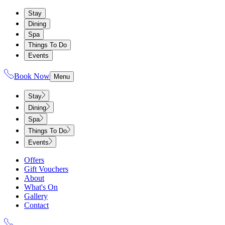
Stay
Dining
Spa
Things To Do
Events
Book Now
Menu
Stay
Dining
Spa
Things To Do
Events
Offers
Gift Vouchers
About
What's On
Gallery
Contact