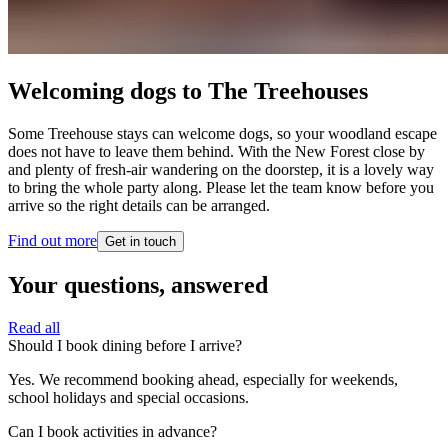
Welcoming dogs to The Treehouses​​​​‌ ‍ ​‍​‍‌‍ ‌ ​‍‌‍‍‌‌‍‌ ‌‍‍‌‌‍ ‍​‍​‍​ ‍‍​‍​‍‌ ​ ‌‍​‌‌‍ ‍‌‍‍‌‌ ‌​‌ ‍‌​‍ ‍‌‍‍‌‌‍ ​‍​‍​‍ ​​‍​‍‌‍‍​‌ ​‍‌‍‌‌‌‍‌‍​‍​‍​ ‍‍​‍​‍‌‍‍​‌ ‌​‌ ‌​‌ ​​‌ ​ ​ ‍‍​‍ ​‍ ‌‍ ​​‍ ‌‌‍​‌‌‍ ‍‌‍‌​​‍ ‌‌ ​‍​‍ ‌‌‍‍​‌‍ ‌ ‌​‌‍‌‌‌‍ ​‌ ​ ​‍ ‌‌ ​ ‌ ‌​‌ ‌‌‌‍‌​‌‍‍‌‌‍ ​‍ ‍‌ ‌‍‌‍‌‌‌ ​‍‌‍​ ‌‍‌‌‌‍ ​​‍ ‍‌‍​‌‌ ​​‌ ​​​‍ ‌‍‍‌‌‍ ‍‌ ‌​‌‍‌‌‌‍ ‍‌ ‌​​‍ ‌‍‌‌‌‍‌​‌‍‍‌‌ ‌​​‍ ‌‍ ‌‌‍ ‌‍‌​‌‍‌‌​ ‌‌ ​​‌ ​‍‌‍‌‌‌ ​ ‌‍‌‌‌‍ ‍‌ ‌​‌‍​‌‌ ‌​‌‍‍‌‌‍ ‌‍ ‍​ ‍ ‌‍‍‌‌‍‌​​ ‌​ ‌‌​ ‌ ​ ‌​​ ‍‌‌‍​ ‌‍‌‌‌‍​‍​ ‌ ​‍ ‌​ ​​​ ‍‌‌‍‌‍‌‍​ ​‍ ‌​ ‌​​ ​‍​ ‌‌​ ‌​​‍ ‌‌‍​‌​ ‌​​ ​ ​ ​‍​‍ ‌​ ‌​​ ​​​ ‌‌​ ‌‍‌‍​ ​ ‌ ​ ‌‌​ ‌ ‌‍​‌​ ‌‌‌‍​‌​ ‌ ​ ‍ ‌ ‌​‌ ‍‌‌ ​​‌‍‌‌​ ‌‌‍‍​‌‍ ‌ ‌​‌‍‌‌‌‍ ​‌‌​ ‌‍‍‌‌ ‌​‌‍‌‌‌‌​​‌‍​‌‌‍‌ ‌‍‌‌​ ‍ ‌ ​​‌‍​‌‌ ‌​‌‍‍​​ ‌‌ ​​‌‍​‌‌‍‌ ‌‍‌‌‌​​‍‌ ‌‌‌‍‍‌‌‍ ​‌‍‌​‌‍‌‌‌ ​‍​‍‌‌​ ‌‌‌​​‍‌‌ ‌‍‍ ‌‍‌‌‌ ‍‌​‍‌‌​ ​ ‌​‌​​‍‌‌​ ​ ‌​‌​​‍‌‌​ ​‍​ ​‍‌‍‌‌​ ​​​ ‌‌​ ‌​​ ​ ‌‍‌‍​ ‌‍‌‍‌‌‌‍​‌​ ‍‌​ ‍‌‌‍‌‍​‍‌‌​ ​‍​ ​‍​‍‌‌​ ‌‌‌​‌​​‍ ‍‌‍‍​‌‍‌‌‌‍​‌‌‍‌​‌‍‍‌‌‍ ‍‌‍‌ ​ ‌‍​‍‌‍​‌‌ ​ ‌‍‌‌‌‌‌‌‌ ​‍‌‍ ​​ ‌‌‍‍​‌ ‌​‌ ‌​‌ ​​‌ ​ ​‍‌‌​ ​ ‌​​‌​‍‌‌​ ​‍‌​‌‍​‍‌‌​ ​‍‌​‌‍‌‍ ​​‍ ‌‌‍​‌‌‍ ‍‌‍‌​​‍ ‌‌ ​‍​‍ ‌‌‍‍​‌‍ ‌ ‌​‌‍‌‌‌‍ ​‌ ​ ​‍ ‌‌ ​ ‌ ‌​‌ ‌‌‌‍‌​‌‍‍‌‌‍ ​‍ ‍‌ ‌‍‌‍‌‌‌ ​‍‌‍​ ‌‍‌‌‌‍ ​​‍ ‍‌‍​‌‌ ​​‌ ​​​‍‌‍‌‍‍‌‌‍‌​​ ‌​ ‌‌​ ‌ ​ ‌​​ ‍‌‌‍​ ‌‍‌‌‌‍​‍​ ‌ ​‍ ‌​ ​​​ ‍‌‌‍‌‍‌‍​ ​‍ ‌​ ‌​​ ​‍​ ‌‌​ ‌​​‍ ‌‌‍​‌​ ‌​​ ​ ​ ​‍​‍ ‌​ ‌​​ ​​​ ‌‌​ ‌‍‌‍​ ​ ‌ ​ ‌‌​ ‌ ‌‍​‌​ ‌‌‌‍​‌​ ‌ ​‍‌‍‌ ‌​‌ ‍‌‌ ​​‌‍‌‌​ ‌‌‍‍​‌‍ ‌ ‌​‌‍‌‌‌‍ ​‌‌​ ‌‍‍‌‌ ‌​‌‍‌‌‌‌​​‌‍​‌‌‍‌ ‌‍‌‌​‍‌‍‌ ​​‌‍​‌‌ ‌​‌‍‍​​ ‌‌ ​​‌‍​‌‌‍‌ ‌‍‌‌‌​​‍‌ ‌‌‌‍‍‌‌‍ ​‌‍‌​‌‍‌‌‌ ​‍​‍‌‌​ ‌‌‌​​‍‌‌ ‌‍‍ ‌‍‌‌‌ ‍‌​‍‌‌​ ​ ‌​‌​​‍‌‌​ ​ ‌​‌​​‍‌‌​ ​‍​ ​‍‌‍‌‌​ ​​​ ‌‌​ ‌​​ ​ ‌‍‌‍​ ‌‍‌‍‌‌‌‍​‌​ ‍‌​ ‍‌‌‍‌‍​‍‌‌​ ​‍​ ​‍​‍‌‌​ ‌‌‌​‌​​‍ ‍‌‍‍​‌‍‌‌‌‍​‌‌‍‌​‌‍‍‌‌‍ ‍‌‍‌ ​‍‌‍‌ ​​‌‍‌‌‌ ​‍‌ ​ ‌ ​​‌‍‌‌‌‍​ ‌ ‌​‌‍‍‌‌ ‌‍‌‍‌‌​ ‌‌ ​​‌ ‌‌‌‍​‍‌‍ ​‌‍‍‌‌ ​ ‌‍‍​‌‍‌‌‌‍‌​​‍​‍‌ ‌
Some Treehouse stays can welcome dogs, so your woodland escape
does not have to leave them behind. With the New Forest close by
and plenty of fresh-air wandering on the doorstep, it is a lovely way
to bring the whole party along. Please let the team know before you
arrive so the right details can be arranged.​​​​‌ ‍ ​‍​‍‌‍ ‌ ​‍‌‍‍‌‌‍‌ ‌‍‍‌‌‍ ‍​‍​‍​ ‍‍​‍​‍‌ ​ ‌‍​‌‌‍ ‍‌‍‍‌‌ ‌​‌ ‍‌​‍ ‍‌‍‍‌‌‍ ​‍​‍​‍ ​​‍​‍‌‍‍​‌ ​‍‌‍‌‌‌‍‌‍​‍​‍​ ‍‍​‍​‍‌‍‍​‌ ‌​‌ ‌​‌ ​​‌ ​ ​ ‍‍​‍ ​‍ ‌‍ ​​‍ ‌‌‍​‌‌‍ ‍‌‍‌​​‍ ‌‌ ​‍​‍ ‌‌‍‍​‌‍ ‌ ‌​‌‍‌‌‌‍ ​‌ ​ ​‍ ‌‌ ​ ‌ ‌​‌ ‌‌‌‍‌​‌‍‍‌‌‍ ​‍ ‍‌ ‌‍‌‍‌‌‌ ​‍‌‍​ ‌‍‌‌‌‍ ​​‍ ‍‌‍​‌‌ ​​‌ ​​​‍ ‌‍‍‌‌‍ ‍‌ ‌​‌‍‌‌‌‍ ‍‌ ‌​​‍ ‌‍‌‌‌‍‌​‌‍‍‌‌ ‌​​‍ ‌‍ ‌‌‍ ‌‍‌​‌‍‌‌​ ‌‌ ​​‌ ​‍‌‍‌‌‌ ​ ‌‍‌‌‌‍ ‍‌ ‌​‌‍​‌‌ ‌​‌‍‍‌‌‍ ‌‍ ‍​ ‍ ‌‍‍‌‌‍‌​​ ‌​ ‌‌​ ‌ ​ ‌​​ ‍‌‌‍​ ‌‍‌‌‌‍​‍​ ‌ ​‍ ‌​ ​​​ ‍‌‌‍‌‍‌‍​ ​‍ ‌​ ‌​​ ​‍​ ‌‌​ ‌​​‍ ‌‌‍​‌​ ‌​​ ​ ​ ​‍​‍ ‌​ ‌​​ ​​​ ‌‌​ ‌‍‌‍​ ​ ‌ ​ ‌‌​ ‌ ‌‍​‌​ ‌‌‌‍​‌​ ‌ ​ ‍ ‌ ‌​‌ ‍‌‌ ​​‌‍‌‌​ ‌‌‍‍​‌‍ ‌ ‌​‌‍‌‌‌‍ ​‌‌​ ‌‍‍‌‌ ‌​‌‍‌‌‌‌​​‌‍​‌‌‍‌ ‌‍‌‌​ ‍ ‌ ​​‌‍​‌‌ ‌​‌‍‍​​ ‌‌ ​​‌‍​‌‌‍‌ ‌‍‌‌‌​​‍‌ ‌‌‌‍‍‌‌‍ ​‌‍‌​‌‍‌‌‌ ​‍​‍‌‌​ ‌‌‌​​‍‌‌ ‌‍‍ ‌‍‌‌‌ ‍‌​‍‌‌​ ​ ‌​‌​​‍‌‌​ ​ ‌​‌​​‍‌‌​ ​‍​ ​‍‌‍‌‌​ ​​​ ‌‌​ ‌​​ ​ ‌‍‌‍​ ‌‍‌‍‌‌‌‍​‌​ ‍‌​ ‍‌‌‍‌‍​‍‌‌​ ​‍​ ​‍​‍‌‌​ ‌‌‌​‌​​‍ ‍‌‍​‍‌‍ ‌‍‌​‌ ‍‌​ ‌‍​‍‌‍​‌‌ ​ ‌‍‌‌‌‌‌‌‌ ​‍‌‍ ​​ ‌‌‍‍​‌ ‌​‌ ‌​‌ ​​‌ ​ ​‍‌‌​ ​ ‌​​‌​‍‌‌​ ​‍‌​‌‍​‍‌‌​ ​‍‌​‌‍‌‍ ​​‍ ‌‌‍​‌‌‍ ‍‌‍‌​​‍ ‌‌ ​‍​‍ ‌‌‍‍​‌‍ ‌ ‌​‌‍‌‌‌‍ ​‌ ​ ​‍ ‌‌ ​ ‌ ‌​‌ ‌‌‌‍‌​‌‍‍‌‌‍ ​‍ ‍‌ ‌‍‌‍‌‌‌ ​‍‌‍​ ‌‍‌‌‌‍ ​​‍ ‍‌‍​‌‌ ​​‌ ​​​‍‌‍‌‍‍‌‌‍‌​​ ‌​ ‌‌​ ‌ ​ ‌​​ ‍‌‌‍​ ‌‍‌‌‌‍​‍​ ‌ ​‍ ‌​ ​​​ ‍‌‌‍‌‍‌‍​ ​‍ ‌​ ‌​​ ​‍​ ‌‌​ ‌​​‍ ‌‌‍​‌​ ‌​​ ​ ​ ​‍​‍ ‌​ ‌​​ ​​​ ‌‌​ ‌‍‌‍​ ​ ‌ ​ ‌‌​ ‌ ‌‍​‌​ ‌‌‌‍​‌​ ‌ ​‍‌‍‌ ‌​‌ ‍‌‌ ​​‌‍‌‌​ ‌‌‍‍​‌‍ ‌ ‌​‌‍‌‌‌‍ ​‌‌​ ‌‍‍‌‌ ‌​‌‍‌‌‌‌​​‌‍​‌‌‍‌ ‌‍‌‌​‍‌‍‌ ​​‌‍​‌‌ ‌​‌‍‍​​ ‌‌ ​​‌‍​‌‌‍‌ ‌‍‌‌‌​​‍‌ ‌‌‌‍‍‌‌‍ ​‌‍‌​‌‍‌‌‌ ​‍​‍‌‌​ ‌‌‌​​‍‌‌ ‌‍‍ ‌‍‌‌‌ ‍‌​‍‌‌​ ​ ‌​‌​​‍‌‌​ ​ ‌​‌​​‍‌‌​ ​‍​ ​‍‌‍‌‌​ ​​​ ‌‌​ ‌​​ ​ ‌‍‌‍​ ‌‍‌‍‌‌‌‍​‌​ ‍‌​ ‍‌‌‍‌‍​‍‌‌​ ​‍​ ​‍​‍‌‌​ ‌‌‌​‌​​‍ ‍‌‍​‍‌‍ ‌‍‌​‌ ‍‌​‍‌‍‌ ​​‌‍‌‌‌ ​‍‌ ​ ‌ ​​‌‍‌‌‌‍​ ‌ ‌​‌‍‍‌‌ ‌‍‌‍‌‌​ ‌‌ ​​‌ ‌‌‌‍​‍‌‍ ​‌‍‍‌‌ ​ ‌‍‍​‌‍‌‌‌‍‌​​‍​‍‌ ‌
Find out more​​​​‌ ‍ ​‍​‍‌‍ ‌ ​‍‌‍‍‌‌‍‌ ‌‍‍‌‌‍ ‍​‍​‍​ ‍‍​‍​‍‌ ​ ‌‍​‌‌‍ ‍‌‍‍‌‌ ‌​‌ ‍‌​‍ ‍‌‍‍‌‌‍ ​‍​‍​‍ ​​‍​‍‌‍‍​‌ ​‍‌‍‌‌‌‍‌‍​‍​‍​ ‍‍​‍​‍‌‍‍​‌ ‌​‌ ‌​‌ ​​‌ ​ ​ ‍‍​‍ ​‍ ‌‍ ​​‍ ‌‌‍​‌‌‍ ‍‌‍‌​​‍ ‌‌ ​‍​‍ ‌‌‍‍​‌‍ ‌ ‌​‌‍‌‌‌‍ ​‌ ​ ​‍ ‌‌ ​ ‌ ‌​‌ ‌‌‌‍‌​‌‍‍‌‌‍ ​‍ ‍‌ ‌‍‌‍‌‌‌ ​‍‌‍​ ‌‍‌‌‌‍ ​​‍ ‍‌‍​‌‌ ​​‌ ​​​‍ ‌‍‍‌‌‍ ‍‌ ‌​‌‍‌‌‌‍ ‍‌ ‌​​‍ ‌‍‌‌‌‍‌​‌‍‍‌‌ ‌​​‍ ‌‍ ‌‌‍ ‌‍‌​‌‍‌‌​ ‌‌ ​​‌ ​‍‌‍‌‌‌ ​ ‌‍‌‌‌‍ ‍‌ ‌​‌‍​‌‌ ‌​‌‍‍‌‌‍ ‌‍ ‍​ ‍ ‌‍‍‌‌‍‌​​ ‌​ ‌‌​ ‌ ​ ‌​​ ‍‌‌‍​ ‌‍‌‌‌‍​‍​ ‌ ​‍ ‌​ ​​​ ‍‌‌‍‌‍‌‍​ ​‍ ‌​ ‌​​ ​‍​ ‌‌​ ‌​​‍ ‌‌‍​‌​ ‌​​ ​ ​ ​‍​‍ ‌​ ‌​​ ​​​ ‌‌​ ‌‍‌‍​ ​ ‌ ​ ‌‌​ ‌ ‌‍​‌​ ‌‌‌‍​‌​ ‌ ​ ‍ ‌ ‌​‌ ‍‌‌ ​​‌‍‌‌​ ‌‌‍‍​‌‍ ‌ ‌​‌‍‌‌‌‍ ​‌‌​ ‌‍‍‌‌ ‌​‌‍‌‌‌‌​​‌‍​‌‌‍‌ ‌‍‌‌​ ‍ ‌ ​​‌‍​‌‌ ‌​‌‍‍​​ ‌‌ ​​‌‍​‌‌‍‌ ‌‍‌‌‌​​‍‌ ‌‌‌‍‍‌‌‍ ​‌‍‌​‌‍‌‌‌ ​‍​‍‌‌​ ‌‌‌​​‍‌‌ ‌‍‍ ‌‍‌‌‌ ‍‌​‍‌‌​ ​ ‌​‌​​‍‌‌​ ​ ‌​‌​​‍‌‌​ ​‍​ ​‍‌‍‌‌​ ​​​ ‌‌​ ‌​​ ​ ‌‍‌‍​ ‌‍‌‍‌‌‌‍​‌​ ‍‌​ ‍‌‌‍‌‍​‍‌‌​ ​‍​ ​‍​‍‌‌​ ‌‌‌​‌​​‍ ‍‌ ​​‌ ​‍‌‍‍‌‌‍ ‌‌‍​‌‌ ​‍‌ ‍‌‌​​ ‌ ‌​‌‍​‌​‍ ‍‌‍ ​‌‍​‌‌‍​‍‌‍‌‌‌‍ ​​ ‌‍​‍‌‍​‌‌ ​ ‌‍‌‌‌‌‌‌‌ ​‍‌‍ ​​ ‌‌‍‍​‌ ‌​‌ ‌​‌ ​​‌ ​ ​‍‌‌​ ​ ‌​​‌​‍‌‌​ ​‍‌​‌‍​‍‌‌​ ​‍‌​‌‍‌‍ ​​‍ ‌‌‍​‌‌‍ ‍‌‍‌​​‍ ‌‌ ​‍​‍ ‌‌‍‍​‌‍ ‌ ‌​‌‍‌‌‌‍ ​‌ ​ ​‍ ‌‌ ​ ‌ ‌​‌ ‌‌‌‍‌​‌‍‍‌‌‍ ​‍ ‍‌ ‌‍‌‍‌‌‌ ​‍‌‍​ ‌‍‌‌‌‍ ​​‍ ‍‌‍​‌‌ ​​‌ ​​​‍‌‍‌‍‍‌‌‍‌​​ ‌​ ‌‌​ ‌ ​ ‌​​ ‍‌‌‍​ ‌‍‌‌‌‍​‍​ ‌ ​‍ ‌​ ​​​ ‍‌‌‍‌‍‌‍​ ​‍ ‌​ ‌​​ ​‍​ ‌‌​ ‌​​‍ ‌‌‍​‌​ ‌​​ ​ ​ ​‍​‍ ‌​ ‌​​ ​​​ ‌‌​ ‌‍‌‍​ ​ ‌ ​ ‌‌​ ‌ ‌‍​‌​ ‌‌‌‍​‌​ ‌ ​‍‌‍‌ ‌​‌ ‍‌‌ ​​‌‍‌‌​ ‌‌‍‍​‌‍ ‌ ‌​‌‍‌‌‌‍ ​‌‌​ ‌‍‍‌‌ ‌​‌‍‌‌‌‌​​‌‍​‌‌‍‌ ‌‍‌‌​‍‌‍‌ ​​‌‍​‌‌ ‌​‌‍‍​​ ‌‌ ​​‌‍​‌‌‍‌ ‌‍‌‌‌​​‍‌ ‌‌‌‍‍‌‌‍ ​‌‍‌​‌‍‌‌‌ ​‍​‍‌‌​ ‌‌‌​​‍‌‌ ‌‍‍ ‌‍‌‌‌ ‍‌​‍‌‌​ ​ ‌​‌​​‍‌‌​ ​ ‌​‌​​‍‌‌​ ​‍​ ​‍‌‍‌‌​ ​​​ ‌‌​ ‌​​ ​ ‌‍‌‍​ ‌‍‌‍‌‌‌‍​‌​ ‍‌​ ‍‌‌‍‌‍​‍‌‌​ ​‍​ ​‍​‍‌‌​ ‌‌‌​‌​​‍ ‍‌ ​​‌ ​‍‌‍‍‌‌‍ ‌‌‍​‌‌ ​‍‌ ‍‌‌​​ ‌ ‌​‌‍​‌​‍ ‍‌‍ ​‌‍​‌‌‍​‍‌‍‌‌‌‍ ​​‍‌‍‌ ​​‌‍‌‌‌ ​‍‌ ​ ‌ ​​‌‍‌‌‌‍​ ‌ ‌​‌‍‍‌‌ ‌‍‌‍‌‌​ ‌‌ ​​‌ ‌‌‌‍​‍‌‍ ​‌‍‍‌‌ ​ ‌‍‍​‌‍‌‌‌‍‌​​‍​‍‌ ‌
Get in touch​​​​‌ ‍ ​‍​‍‌‍ ‌ ​‍‌‍‍‌‌‍‌ ‌‍‍‌‌‍ ‍​‍​‍​ ‍‍​‍​‍‌ ​ ‌‍​‌‌‍ ‍‌‍‍‌‌ ‌​‌ ‍‌​‍ ‍‌‍‍‌‌‍ ​‍​‍​‍ ​​‍​‍‌‍‍​‌ ​‍‌‍‌‌‌‍‌‍​‍​‍​ ‍‍​‍​‍‌‍‍​‌ ‌​‌ ‌​‌ ​​‌ ​ ​ ‍‍​‍ ​‍ ‌‍ ​​‍ ‌‌‍​‌‌‍ ‍‌‍‌​​‍ ‌‌ ​‍​‍ ‌‌‍‍​‌‍ ‌ ‌​‌‍‌‌‌‍ ​‌ ​ ​‍ ‌‌ ​ ‌ ‌​‌ ‌‌‌‍‌​‌‍‍‌‌‍ ​‍ ‍‌ ‌‍‌‍‌‌‌ ​‍‌‍​ ‌‍‌‌‌‍ ​​‍ ‍‌‍​‌‌ ​​‌ ​​​‍ ‌‍‍‌‌‍ ‍‌ ‌​‌‍‌‌‌‍ ‍‌ ‌​​‍ ‌‍‌‌‌‍‌​‌‍‍‌‌ ‌​​‍ ‌‍ ‌‌‍ ‌‍‌​‌‍‌‌​ ‌‌ ​​‌ ​‍‌‍‌‌‌ ​ ‌‍‌‌‌‍ ‍‌ ‌​‌‍​‌‌ ‌​‌‍‍‌‌‍ ‌‍ ‍​ ‍ ‌‍‍‌‌‍‌​​ ‌​ ‌‌​ ‌ ​ ‌​​ ‍‌‌‍​ ‌‍‌‌‌‍​‍​ ‌ ​‍ ‌​ ​​​ ‍‌‌‍‌‍‌‍​ ​‍ ‌​ ‌​​ ​‍​ ‌‌​ ‌​​‍ ‌‌‍​‌​ ‌​​ ​ ​ ​‍​‍ ‌​ ‌​​ ​​​ ‌‌​ ‌‍‌‍​ ​ ‌ ​ ‌‌​ ‌ ‌‍​‌​ ‌‌‌‍​‌​ ‌ ​ ‍ ‌ ‌​‌ ‍‌‌ ​​‌‍‌‌​ ‌‌‍‍​‌‍ ‌ ‌​‌‍‌‌‌‍ ​‌‌​ ‌‍‍‌‌ ‌​‌‍‌‌‌‌​​‌‍​‌‌‍‌ ‌‍‌‌​ ‍ ‌ ​​‌‍​‌‌ ‌​‌‍‍​​ ‌‌ ​​‌‍​‌‌‍‌ ‌‍‌‌‌​​‍‌ ‌‌‌‍‍‌‌‍ ​‌‍‌​‌‍‌‌‌ ​‍​‍‌‌​ ‌‌‌​​‍‌‌ ‌‍‍ ‌‍‌‌‌ ‍‌​‍‌‌​ ​ ‌​‌​​‍‌‌​ ​ ‌​‌​​‍‌‌​ ​‍​ ​‍‌‍‌‌​ ​​​ ‌‌​ ‌​​ ​ ‌‍‌‍​ ‌‍‌‍‌‌‌‍​‌​ ‍‌​ ‍‌‌‍‌‍​‍‌‌​ ​‍​ ​‍​‍‌‌​ ‌‌‌​‌​​‍ ‍‌ ​ ‌‍‌‌‌‍​ ‌‍ ‌‍ ‍‌‍‌​‌‍​‌‌ ​‍‌ ‍‌‌​​ ‌ ‌​‌‍​‌​‍ ‍‌‍ ​‌‍​‌‌‍​‍‌‍‌‌‌‍ ​​ ‌‍​‍‌‍​‌‌ ​ ‌‍‌‌‌‌‌‌‌ ​‍‌‍ ​​ ‌‌‍‍​‌ ‌​‌ ‌​‌ ​​‌ ​ ​‍‌‌​ ​ ‌​​‌​‍‌‌​ ​‍‌​‌‍​‍‌‌​ ​‍‌​‌‍‌‍ ​​‍ ‌‌‍​‌‌‍ ‍‌‍‌​​‍ ‌‌ ​‍​‍ ‌‌‍‍​‌‍ ‌ ‌​‌‍‌‌‌‍ ​‌ ​ ​‍ ‌‌ ​ ‌ ‌​‌ ‌‌‌‍‌​‌‍‍‌‌‍ ​‍ ‍‌ ‌‍‌‍‌‌‌ ​‍‌‍​ ‌‍‌‌‌‍ ​​‍ ‍‌‍​‌‌ ​​‌ ​​​‍‌‍‌‍‍‌‌‍‌​​ ‌​ ‌‌​ ‌ ​ ‌​​ ‍‌‌‍​ ‌‍‌‌‌‍​‍​ ‌ ​‍ ‌​ ​​​ ‍‌‌‍‌‍‌‍​ ​‍ ‌​ ‌​​ ​‍​ ‌‌​ ‌​​‍ ‌‌‍​‌​ ‌​​ ​ ​ ​‍​‍ ‌​ ‌​​ ​​​ ‌‌​ ‌‍‌‍​ ​ ‌ ​ ‌‌​ ‌ ‌‍​‌​ ‌‌‌‍​‌​ ‌ ​‍‌‍‌ ‌​‌ ‍‌‌ ​​‌‍‌‌​ ‌‌‍‍​‌‍ ‌ ‌​‌‍‌‌‌‍ ​‌‌​ ‌‍‍‌‌ ‌​‌‍‌‌‌‌​​‌‍​‌‌‍‌ ‌‍‌‌​‍‌‍‌ ​​‌‍​‌‌ ‌​‌‍‍​​ ‌‌ ​​‌‍​‌‌‍‌ ‌‍‌‌‌​​‍‌ ‌‌‌‍‍‌‌‍ ​‌‍‌​‌‍‌‌‌ ​‍​‍‌‌​ ‌‌‌​​‍‌‌ ‌‍‍ ‌‍‌‌‌ ‍‌​‍‌‌​ ​ ‌​‌​​‍‌‌​ ​ ‌​‌​​‍‌‌​ ​‍​ ​‍‌‍‌‌​ ​​​ ‌‌​ ‌​​ ​ ‌‍‌‍​ ‌‍‌‍‌‌‌‍​‌​ ‍‌​ ‍‌‌‍‌‍​‍‌‌​ ​‍​ ​‍​‍‌‌​ ‌‌‌​‌​​‍ ‍‌ ​ ‌‍‌‌‌‍​ ‌‍ ‌‍ ‍‌‍‌​‌‍​‌‌ ​‍‌ ‍‌‌​​ ‌ ‌​‌‍​‌​‍ ‍‌‍ ​‌‍​‌‌‍​‍‌‍‌‌‌‍ ​​‍‌‍‌ ​​‌‍‌‌‌ ​‍‌ ​ ‌ ​​‌‍‌‌‌‍​ ‌ ‌​‌‍‍‌‌ ‌‍‌‍‌‌​ ‌‌ ​​‌ ‌‌‌‍​‍‌‍ ​‌‍‍‌‌ ​ ‌‍‍​‌‍‌‌‌‍‌​​‍​‍‌ ‌
Your questions, answered​​​​‌ ‍ ​‍​‍‌‍ ‌ ​‍‌‍‍‌‌‍‌ ‌‍‍‌‌‍ ‍​‍​‍​ ‍‍​‍​‍‌ ​ ‌‍​‌‌‍ ‍‌‍‍‌‌ ‌​‌ ‍‌​‍ ‍‌‍‍‌‌‍ ​‍​‍​‍ ​​‍​‍‌‍‍​‌ ​‍‌‍‌‌‌‍‌‍​‍​‍​ ‍‍​‍​‍‌‍‍​‌ ‌​‌ ‌​‌ ​​‌ ​ ​ ‍‍​‍ ​‍ ‌‍ ​​‍ ‌‌‍​‌‌‍ ‍‌‍‌​​‍ ‌‌ ​‍​‍ ‌‌‍‍​‌‍ ‌ ‌​‌‍‌‌‌‍ ​‌ ​ ​‍ ‌‌ ​ ‌ ‌​‌ ‌‌‌‍‌​‌‍‍‌‌‍ ​‍ ‍‌ ‌‍‌‍‌‌‌ ​‍‌‍​ ‌‍‌‌‌‍ ​​‍ ‍‌‍​‌‌ ​​‌ ​​​‍ ‌‍‍‌‌‍ ‍‌ ‌​‌‍‌‌‌‍ ‍‌ ‌​​‍ ‌‍‌‌‌‍‌​‌‍‍‌‌ ‌​​‍ ‌‍ ‌‌‍ ‌‍‌​‌‍‌‌​ ‌‌ ​​‌ ​‍‌‍‌‌‌ ​ ‌‍‌‌‌‍ ‍‌ ‌​‌‍​‌‌ ‌​‌‍‍‌‌‍ ‌‍ ‍​ ‍ ‌‍‍‌‌‍‌​​ ‌​ ‌‌​ ‌ ​ ‌​​ ‍‌‌‍​ ‌‍‌‌‌‍​‍​ ‌ ​‍ ‌​ ​​​ ‍‌‌‍‌‍‌‍​ ​‍ ‌​ ‌​​ ​‍​ ‌‌​ ‌​​‍ ‌‌‍​‌​ ‌​​ ​ ​ ​‍​‍ ‌​ ‌​​ ​​​ ‌‌​ ‌‍‌‍​ ​ ‌ ​ ‌‌​ ‌ ‌‍​‌​ ‌‌‌‍​‌​ ‌ ​ ‍ ‌ ‌​‌ ‍‌‌ ​​‌‍‌‌​ ‌‌‍‍​‌‍ ‌ ‌​‌‍‌‌‌‍ ​‌‌​ ‌‍‍‌‌ ‌​‌‍‌‌‌‌​​‌‍​‌‌‍‌ ‌‍‌‌​ ‍ ‌ ​​‌‍​‌‌ ‌​‌‍‍​​ ‌‌ ​​‌‍​‌‌‍‌ ‌‍‌‌‌​​‍‌ ‌‌‌‍‍‌‌‍ ​‌‍‌​‌‍‌‌‌ ​‍​‍‌‌​ ‌‌‌​​‍‌‌ ‌‍‍ ‌‍‌‌‌ ‍‌​‍‌‌​ ​ ‌​‌​​‍‌‌​ ​ ‌​‌​​‍‌‌​ ​‍​ ​‍​ ​ ​ ‌ ‌‍​ ‌‍​‍​ ​​‌‍‌​‌‍‌​‌‍​‌​ ​​‌‍​‍​ ‌‍​ ​ ​‍‌‌​ ​‍​ ​‍​‍‌‌​ ‌‌‌​‌​​‍ ‍‌‍‍​‌‍‌‌‌‍​‌‌‍‌​‌‍‍‌‌‍ ‍‌‍‌ ​ ‌‍​‍‌‍​‌‌ ​ ‌‍‌‌‌‌‌‌‌ ​‍‌‍ ​​ ‌‌‍‍​‌ ‌​‌ ‌​‌ ​​‌ ​ ​‍‌‌​ ​ ‌​​‌​‍‌‌​ ​‍‌​‌‍​‍‌‌​ ​‍‌​‌‍‌‍ ​​‍ ‌‌‍​‌‌‍ ‍‌‍‌​​‍ ‌‌ ​‍​‍ ‌‌‍‍​‌‍ ‌ ‌​‌‍‌‌‌‍ ​‌ ​ ​‍ ‌‌ ​ ‌ ‌​‌ ‌‌‌‍‌​‌‍‍‌‌‍ ​‍ ‍‌ ‌‍‌‍‌‌‌ ​‍‌‍​ ‌‍‌‌‌‍ ​​‍ ‍‌‍​‌‌ ​​‌ ​​​‍‌‍‌‍‍‌‌‍‌​​ ‌​ ‌‌​ ‌ ​ ‌​​ ‍‌‌‍​ ‌‍‌‌‌‍​‍​ ‌ ​‍ ‌​ ​​​ ‍‌‌‍‌‍‌‍​ ​‍ ‌​ ‌​​ ​‍​ ‌‌​ ‌​​‍ ‌‌‍​‌​ ‌​​ ​ ​ ​‍​‍ ‌​ ‌​​ ​​​ ‌‌​ ‌‍‌‍​ ​ ‌ ​ ‌‌​ ‌ ‌‍​‌​ ‌‌‌‍​‌​ ‌ ​‍‌‍‌ ‌​‌ ‍‌‌ ​​‌‍‌‌​ ‌‌‍‍​‌‍ ‌ ‌​‌‍‌‌‌‍ ​‌‌​ ‌‍‍‌‌ ‌​‌‍‌‌‌‌​​‌‍​‌‌‍‌ ‌‍‌‌​‍‌‍‌ ​​‌‍​‌‌ ‌​‌‍‍​​ ‌‌ ​​‌‍​‌‌‍‌ ‌‍‌‌‌​​‍‌ ‌‌‌‍‍‌‌‍ ​‌‍‌​‌‍‌‌‌ ​‍​‍‌‌​ ‌‌‌​​‍‌‌ ‌‍‍ ‌‍‌‌‌ ‍‌​‍‌‌​ ​ ‌​‌​​‍‌‌​ ​ ‌​‌​​‍‌‌​ ​‍​ ​‍​ ​ ​ ‌ ‌‍​ ‌‍​‍​ ​​‌‍‌​‌‍‌​‌‍​‌​ ​​‌‍​‍​ ‌‍​ ​ ​‍‌‌​ ​‍​ ​‍​‍‌‌​ ‌‌‌​‌​​‍ ‍‌‍‍​‌‍‌‌‌‍​‌‌‍‌​‌‍‍‌‌‍ ‍‌‍‌ ​‍‌‍‌ ​​‌‍‌‌‌ ​‍‌ ​ ‌ ​​‌‍‌‌‌‍​ ‌ ‌​‌‍‍‌‌ ‌‍‌‍‌‌​ ‌‌ ​​‌ ‌‌‌‍​‍‌‍ ​‌‍‍‌‌ ​ ‌‍‍​‌‍‌‌‌‍‌​​‍​‍‌ ‌
Read all​​​​‌ ‍ ​‍​‍‌‍ ‌ ​‍‌‍‍‌‌‍‌ ‌‍‍‌‌‍ ‍​‍​‍​ ‍‍​‍​‍‌ ​ ‌‍​‌‌‍ ‍‌‍‍‌‌ ‌​‌ ‍‌​‍ ‍‌‍‍‌‌‍ ​‍​‍​‍ ​​‍​‍‌‍‍​‌ ​‍‌‍‌‌‌‍‌‍​‍​‍​ ‍‍​‍​‍‌‍‍​‌ ‌​‌ ‌​‌ ​​‌ ​ ​ ‍‍​‍ ​‍ ‌‍ ​​‍ ‌‌‍​‌‌‍ ‍‌‍‌​​‍ ‌‌ ​‍​‍ ‌‌‍‍​‌‍ ‌ ‌​‌‍‌‌‌‍ ​‌ ​ ​‍ ‌‌ ​ ‌ ‌​‌ ‌‌‌‍‌​‌‍‍‌‌‍ ​‍ ‍‌ ‌‍‌‍‌‌‌ ​‍‌‍​ ‌‍‌‌‌‍ ​​‍ ‍‌‍​‌‌ ​​‌ ​​​‍ ‌‍‍‌‌‍ ‍‌ ‌​‌‍‌‌‌‍ ‍‌ ‌​​‍ ‌‍‌‌‌‍‌​‌‍‍‌‌ ‌​​‍ ‌‍ ‌‌‍ ‌‍‌​‌‍‌‌​ ‌‌ ​​‌ ​‍‌‍‌‌‌ ​ ‌‍‌‌‌‍ ‍‌ ‌​‌‍​‌‌ ‌​‌‍‍‌‌‍ ‌‍ ‍​ ‍ ‌‍‍‌‌‍‌​​ ‌​ ‌‌​ ‌ ​ ‌​​ ‍‌‌‍​ ‌‍‌‌‌‍​‍​ ‌ ​‍ ‌​ ​​​ ‍‌‌‍‌‍‌‍​ ​‍ ‌​ ‌​​ ​‍​ ‌‌​ ‌​​‍ ‌‌‍​‌​ ‌​​ ​ ​ ​‍​‍ ‌​ ‌​​ ​​​ ‌‌​ ‌‍‌‍​ ​ ‌ ​ ‌‌​ ‌ ‌‍​‌​ ‌‌‌‍​‌​ ‌ ​ ‍ ‌ ‌​‌ ‍‌‌ ​​‌‍‌‌​ ‌‌‍‍​‌‍ ‌ ‌​‌‍‌‌‌‍ ​‌‌​ ‌‍‍‌‌ ‌​‌‍‌‌‌‌​​‌‍​‌‌‍‌ ‌‍‌‌​ ‍ ‌ ​​‌‍​‌‌ ‌​‌‍‍​​ ‌‌ ​​‌‍​‌‌‍‌ ‌‍‌‌‌​​‍‌ ‌‌‌‍‍‌‌‍ ​‌‍‌​‌‍‌‌‌ ​‍​‍‌‌​ ‌‌‌​​‍‌‌ ‌‍‍ ‌‍‌‌‌ ‍‌​‍‌‌​ ​ ‌​‌​​‍‌‌​ ​ ‌​‌​​‍‌‌​ ​‍​ ​‍​ ​ ​ ‌ ‌‍​ ‌‍​‍​ ​​‌‍‌​‌‍‌​‌‍​‌​ ​​‌‍​‍​ ‌‍​ ​ ​‍‌‌​ ​‍​ ​‍​‍‌‌​ ‌‌‌​‌​​‍ ‍‌ ​ ‌‍‌‌‌‍​ ‌‍ ‌‍ ‍‌‍‌​‌‍​‌‌ ​‍‌ ‍‌‌​​ ‌ ‌​‌‍​‌​‍ ‍‌‍ ​‌‍​‌‌‍​‍‌‍‌‌‌‍ ​​ ‌‍​‍‌‍​‌‌ ​ ‌‍‌‌‌‌‌‌‌ ​‍‌‍ ​​ ‌‌‍‍​‌ ‌​‌ ‌​‌ ​​‌ ​ ​‍‌‌​ ​ ‌​​‌​‍‌‌​ ​‍‌​‌‍​‍‌‌​ ​‍‌​‌‍‌‍ ​​‍ ‌‌‍​‌‌‍ ‍‌‍‌​​‍ ‌‌ ​‍​‍ ‌‌‍‍​‌‍ ‌ ‌​‌‍‌‌‌‍ ​‌ ​ ​‍ ‌‌ ​ ‌ ‌​‌ ‌‌‌‍‌​‌‍‍‌‌‍ ​‍ ‍‌ ‌‍‌‍‌‌‌ ​‍‌‍​ ‌‍‌‌‌‍ ​​‍ ‍‌‍​‌‌ ​​‌ ​​​‍‌‍‌‍‍‌‌‍‌​​ ‌​ ‌‌​ ‌ ​ ‌​​ ‍‌‌‍​ ‌‍‌‌‌‍​‍​ ‌ ​‍ ‌​ ​​​ ‍‌‌‍‌‍‌‍​ ​‍ ‌​ ‌​​ ​‍​ ‌‌​ ‌​​‍ ‌‌‍​‌​ ‌​​ ​ ​ ​‍​‍ ‌​ ‌​​ ​​​ ‌‌​ ‌‍‌‍​ ​ ‌ ​ ‌‌​ ‌ ‌‍​‌​ ‌‌‌‍​‌​ ‌ ​‍‌‍‌ ‌​‌ ‍‌‌ ​​‌‍‌‌​ ‌‌‍‍​‌‍ ‌ ‌​‌‍‌‌‌‍ ​‌‌​ ‌‍‍‌‌ ‌​‌‍‌‌‌‌​​‌‍​‌‌‍‌ ‌‍‌‌​‍‌‍‌ ​​‌‍​‌‌ ‌​‌‍‍​​ ‌‌ ​​‌‍​‌‌‍‌ ‌‍‌‌‌​​‍‌ ‌‌‌‍‍‌‌‍ ​‌‍‌​‌‍‌‌‌ ​‍​‍‌‌​ ‌‌‌​​‍‌‌ ‌‍‍ ‌‍‌‌‌ ‍‌​‍‌‌​ ​ ‌​‌​​‍‌‌​ ​ ‌​‌​​‍‌‌​ ​‍​ ​‍​ ​ ​ ‌ ‌‍​ ‌‍​‍​ ​​‌‍‌​‌‍‌​‌‍​‌​ ​​‌‍​‍​ ‌‍​ ​ ​‍‌‌​ ​‍​ ​‍​‍‌‌​ ‌‌‌​‌​​‍ ‍‌ ​ ‌‍‌‌‌‍​ ‌‍ ‌‍ ‍‌‍‌​‌‍​‌‌ ​‍‌ ‍‌‌​​ ‌ ‌​‌‍​‌​‍ ‍‌‍ ​‌‍​‌‌‍​‍‌‍‌‌‌‍ ​​‍‌‍‌ ​​‌‍‌‌‌ ​‍‌ ​ ‌ ​​‌‍‌‌‌‍​ ‌ ‌​‌‍‍‌‌ ‌‍‌‍‌‌​ ‌‌ ​​‌ ‌‌‌‍​‍‌‍ ​‌‍‍‌‌ ​ ‌‍‍​‌‍‌‌‌‍‌​​‍​‍‌ ‌
Should I book dining before I arrive? ​​​​‌ ‍ ​‍​‍‌‍ ‌ ​‍‌‍‍‌‌‍‌ ‌‍‍‌‌‍ ‍​‍​‍​ ‍‍​‍​‍‌ ​ ‌‍​‌‌‍ ‍‌‍‍‌‌ ‌​‌ ‍‌​‍ ‍‌‍‍‌‌‍ ​‍​‍​‍ ​​‍​‍‌‍‍​‌ ​‍‌‍‌‌‌‍‌‍​‍​‍​ ‍‍​‍​‍‌‍‍​‌ ‌​‌ ‌​‌ ​​‌ ​ ​ ‍‍​‍ ​‍ ‌‍ ​​‍ ‌‌‍​‌‌‍ ‍‌‍‌​​‍ ‌‌ ​‍​‍ ‌‌‍‍​‌‍ ‌ ‌​‌‍‌‌‌‍ ​‌ ​ ​‍ ‌‌ ​ ‌ ‌​‌ ‌‌‌‍‌​‌‍‍‌‌‍ ​‍ ‍‌ ‌‍‌‍‌‌‌ ​‍‌‍​ ‌‍‌‌‌‍ ​​‍ ‍‌‍​‌‌ ​​‌ ​​​‍ ‌‍‍‌‌‍ ‍‌ ‌​‌‍‌‌‌‍ ‍‌ ‌​​‍ ‌‍‌‌‌‍‌​‌‍‍‌‌ ‌​​‍ ‌‍ ‌‌‍ ‌‍‌​‌‍‌‌​ ‌‌ ​​‌ ​‍‌‍‌‌‌ ​ ‌‍‌‌‌‍ ‍‌ ‌​‌‍​‌‌ ‌​‌‍‍‌‌‍ ‌‍ ‍​ ‍ ‌‍‍‌‌‍‌​​ ‌​ ‌​​ ​​​ ‍‌​ ‌​​ ​‍‌‍​‌‌‍‌‍‌‍‌​​‍ ‌​ ‍‌​ ‌‍​ ‌ ‌‍​ ​‍ ‌​ ‌​​ ‌​‌‍​‍‌‍‌‍​‍ ‌​ ‍​​ ‌​‌‍‌​​ ​​​‍ ‌‌‍‌​‌‍​ ​ ‍​​ ‍‌‌‍​‌​ ‌‍​ ‌​‌‍‌‍‌‍‌‌‌‍‌​​ ​‌​ ‌‌​ ‍ ‌ ‌​‌ ‍‌‌ ​​‌‍‌‌​ ‌‌‍‍​‌‍ ‌ ‌​‌‍‌‌‌‍ ​‌​‌‍‌‍​‌‌ ​‌​ ‍ ‌ ​​‌‍​‌‌ ‌​‌‍‍​​ ‌‌ ​‌‌ ‌‌‌‍‌‌‌ ​ ‌ ‌​‌‍‍‌‌‍ ‌‍ ‍​ ‌‍​‍‌‍​‌‌ ​ ‌‍‌‌‌‌‌‌‌ ​‍‌‍ ​​ ‌‌‍‍​‌ ‌​‌ ‌​‌ ​​‌ ​ ​‍‌‌​ ​ ‌​​‌​‍‌‌​ ​‍‌​‌‍​‍‌‌​ ​‍‌​‌‍‌‍ ​​‍ ‌‌‍​‌‌‍ ‍‌‍‌​​‍ ‌‌ ​‍​‍ ‌‌‍‍​‌‍ ‌ ‌​‌‍‌‌‌‍ ​‌ ​ ​‍ ‌‌ ​ ‌ ‌​‌ ‌‌‌‍‌​‌‍‍‌‌‍ ​‍ ‍‌ ‌‍‌‍‌‌‌ ​‍‌‍​ ‌‍‌‌‌‍ ​​‍ ‍‌‍​‌‌ ​​‌ ​​​‍‌‍‌‍‍‌‌‍‌​​ ‌​ ‌​​ ​​​ ‍‌​ ‌​​ ​‍‌‍​‌‌‍‌‍‌‍‌​​‍ ‌​ ‍‌​ ‌‍​ ‌ ‌‍​ ​‍ ‌​ ‌​​ ‌​‌‍​‍‌‍‌‍​‍ ‌​ ‍​​ ‌​‌‍‌​​ ​​​‍ ‌‌‍‌​‌‍​ ​ ‍​​ ‍‌‌‍​‌​ ‌‍​ ‌​‌‍‌‍‌‍‌‌‌‍‌​​ ​‌​ ‌‌​‍‌‍‌ ‌​‌ ‍‌‌ ​​‌‍‌‌​ ‌‌‍‍​‌‍ ‌ ‌​‌‍‌‌‌‍ ​‌​‌‍‌‍​‌‌ ​‌​‍‌‍‌ ​​‌‍​‌‌ ‌​‌‍‍​​ ‌‌ ​‌‌ ‌‌‌‍‌‌‌ ​ ‌ ‌​‌‍‍‌‌‍ ‌‍ ‍​‍‌‍‌ ​​‌‍‌‌‌ ​‍‌ ​ ‌ ​​‌‍‌‌‌‍​ ‌ ‌​‌‍‍‌‌ ‌‍‌‍‌‌​ ‌‌ ​​‌ ‌‌‌‍​‍‌‍ ​‌‍‍‌‌ ​ ‌‍‍​‌‍‌‌‌‍‌​​‍​‍‌ ‌
Yes. We recommend booking ahead, especially for weekends,
school holidays and special occasions.​​​​‌ ‍ ​‍​‍‌‍ ‌ ​‍‌‍‍‌‌‍‌ ‌‍‍‌‌‍ ‍​‍​‍​ ‍‍​‍​‍‌ ​ ‌‍​‌‌‍ ‍‌‍‍‌‌ ‌​‌ ‍‌​‍ ‍‌‍‍‌‌‍ ​‍​‍​‍ ​​‍​‍‌‍‍​‌ ​‍‌‍‌‌‌‍‌‍​‍​‍​ ‍‍​‍​‍‌‍‍​‌ ‌​‌ ‌​‌ ​​‌ ​ ​ ‍‍​‍ ​‍ ‌‍ ​​‍ ‌‌‍​‌‌‍ ‍‌‍‌​​‍ ‌‌ ​‍​‍ ‌‌‍‍​‌‍ ‌ ‌​‌‍‌‌‌‍ ​‌ ​ ​‍ ‌‌ ​ ‌ ‌​‌ ‌‌‌‍‌​‌‍‍‌‌‍ ​‍ ‍‌ ‌‍‌‍‌‌‌ ​‍‌‍​ ‌‍‌‌‌‍ ​​‍ ‍‌‍​‌‌ ​​‌ ​​​‍ ‌‍‍‌‌‍ ‍‌ ‌​‌‍‌‌‌‍ ‍‌ ‌​​‍ ‌‍‌‌‌‍‌​‌‍‍‌‌ ‌​​‍ ‌‍ ‌‌‍ ‌‍‌​‌‍‌‌​ ‌‌ ​​‌ ​‍‌‍‌‌‌ ​ ‌‍‌‌‌‍ ‍‌ ‌​‌‍​‌‌ ‌​‌‍‍‌‌‍ ‌‍ ‍​ ‍ ‌‍‍‌‌‍‌​​ ‌​ ‌​​ ​​​ ‍‌​ ‌​​ ​‍‌‍​‌‌‍‌‍‌‍‌​​‍ ‌​ ‍‌​ ‌‍​ ‌ ‌‍​ ​‍ ‌​ ‌​​ ‌​‌‍​‍‌‍‌‍​‍ ‌​ ‍​​ ‌​‌‍‌​​ ​​​‍ ‌‌‍‌​‌‍​ ​ ‍​​ ‍‌‌‍​‌​ ‌‍​ ‌​‌‍‌‍‌‍‌‌‌‍‌​​ ​‌​ ‌‌​ ‍ ‌ ‌​‌ ‍‌‌ ​​‌‍‌‌​ ‌‌‍‍​‌‍ ‌ ‌​‌‍‌‌‌‍ ​‌​‌‍‌‍​‌‌ ​‌​ ‍ ‌ ​​‌‍​‌‌ ‌​‌‍‍​​ ‌‌‍​‌‌‍ ‍‌ ​ ‌ ‌ ‌‍‌‌‌ ​‍​‍‌‌​ ‌‌‌​​‍‌‌ ‌‍‍ ‌‍‌‌‌ ‍‌​‍‌‌​ ​ ‌​‌​​‍‌‌​ ​ ‌​‌​​‍‌‌​ ​‍​ ​‍‌‍‌‍​ ‌‌​ ​​​ ‌‌​ ​​​ ‌‍‌‍​‌​ ‌​​ ​‌​ ​‍​ ‌​​ ‌​​‍‌‌​ ​‍​ ​‍​‍‌‌​ ‌‌‌​‌​​‍ ‍‌‍​ ‌‍‍​‌‍‍‌‌‍ ​‌‍‌​‌ ​‍‌‍‌‌‌‍ ‍​‍‌‌​ ‌‌‌​​‍‌‌ ‌‍‍ ‌‍‌‌‌ ‍‌​‍‌‌​ ​ ‌​‌​​‍‌‌​ ​ ‌​‌​​‍‌‌​ ​‍​ ​‍‌‍‌‌​ ​ ‌‍‌‌​ ​‍​ ‌​‌‍​ ​ ‌​​ ‍‌​ ​​‌‍‌‌​ ​‌​ ​ ​‍‌‌​ ​‍​ ​‍​‍‌‌​ ‌‌‌​‌​​‍ ‍‌ ‌​‌‍‌‌‌ ‍​‌ ‌​​ ‌‍​‍‌‍​‌‌ ​ ‌‍‌‌‌‌‌‌‌ ​‍‌‍ ​​ ‌‌‍‍​‌ ‌​‌ ‌​‌ ​​‌ ​ ​‍‌‌​ ​ ‌​​‌​‍‌‌​ ​‍‌​‌‍​‍‌‌​ ​‍‌​‌‍‌‍ ​​‍ ‌‌‍​‌‌‍ ‍‌‍‌​​‍ ‌‌ ​‍​‍ ‌‌‍‍​‌‍ ‌ ‌​‌‍‌‌‌‍ ​‌ ​ ​‍ ‌‌ ​ ‌ ‌​‌ ‌‌‌‍‌​‌‍‍‌‌‍ ​‍ ‍‌ ‌‍‌‍‌‌‌ ​‍‌‍​ ‌‍‌‌‌‍ ​​‍ ‍‌‍​‌‌ ​​‌ ​​​‍‌‍‌‍‍‌‌‍‌​​ ‌​ ‌​​ ​​​ ‍‌​ ‌​​ ​‍‌‍​‌‌‍‌‍‌‍‌​​‍ ‌​ ‍‌​ ‌‍​ ‌ ‌‍​ ​‍ ‌​ ‌​​ ‌​‌‍​‍‌‍‌‍​‍ ‌​ ‍​​ ‌​‌‍‌​​ ​​​‍ ‌‌‍‌​‌‍​ ​ ‍​​ ‍‌‌‍​‌​ ‌‍​ ‌​‌‍‌‍‌‍‌‌‌‍‌​​ ​‌​ ‌‌​‍‌‍‌ ‌​‌ ‍‌‌ ​​‌‍‌‌​ ‌‌‍‍​‌‍ ‌ ‌​‌‍‌‌‌‍ ​‌​‌‍‌‍​‌‌ ​‌​‍‌‍‌ ​​‌‍​‌‌ ‌​‌‍‍​​ ‌‌‍​‌‌‍ ‍‌ ​ ‌ ‌ ‌‍‌‌‌ ​‍​‍‌‌​ ‌‌‌​​‍‌‌ ‌‍‍ ‌‍‌‌‌ ‍‌​‍‌‌​ ​ ‌​‌​​‍‌‌​ ​ ‌​‌​​‍‌‌​ ​‍​ ​‍‌‍‌‍​ ‌‌​ ​​​ ‌‌​ ​​​ ‌‍‌‍​‌​ ‌​​ ​‌​ ​‍​ ‌​​ ‌​​‍‌‌​ ​‍​ ​‍​‍‌‌​ ‌‌‌​‌​​‍ ‍‌‍​ ‌‍‍​‌‍‍‌‌‍ ​‌‍‌​‌ ​‍‌‍‌‌‌‍ ‍​‍‌‌​ ‌‌‌​​‍‌‌ ‌‍‍ ‌‍‌‌‌ ‍‌​‍‌‌​ ​ ‌​‌​​‍‌‌​ ​ ‌​‌​​‍‌‌​ ​‍​ ​‍‌‍‌‌​ ​ ‌‍‌‌​ ​‍​ ‌​‌‍​ ​ ‌​​ ‍‌​ ​​‌‍‌‌​ ​‌​ ​ ​‍‌‌​ ​‍​ ​‍​‍‌‌​ ‌‌‌​‌​​‍ ‍‌ ‌​‌‍‌‌‌ ‍​‌ ‌​​‍‌‍‌ ​​‌‍‌‌‌ ​‍‌ ​ ‌ ​​‌‍‌‌‌‍​ ‌ ‌​‌‍‍‌‌ ‌‍‌‍‌‌​ ‌‌ ​​‌ ‌‌‌‍​‍‌‍ ​‌‍‍‌‌ ​ ‌‍‍​‌‍‌‌‌‍‌​​‍​‍‌ ‌
Can I book activities in advance? ​​​​‌ ‍ ​‍​‍‌‍ ‌ ​‍‌‍‍‌‌‍‌ ‌‍‍‌‌‍ ‍​‍​‍​ ‍‍​‍​‍‌ ​ ‌‍​‌‌‍ ‍‌‍‍‌‌ ‌​‌ ‍‌​‍ ‍‌‍‍‌‌‍ ​‍​‍​‍ ​​‍​‍‌‍‍​‌ ​‍‌‍‌‌‌‍‌‍​‍​‍​ ‍‍​‍​‍‌‍‍​‌ ‌​‌ ‌​‌ ​​‌ ​ ​ ‍‍​‍ ​‍ ‌‍ ​​‍ ‌‌‍​‌‌‍ ‍‌‍‌​​‍ ‌‌ ​‍​‍ ‌‌‍‍​‌‍ ‌ ‌​‌‍‌‌‌‍ ​‌ ​ ​‍ ‌‌ ​ ‌ ‌​‌ ‌‌‌‍‌​‌‍‍‌‌‍ ​‍ ‍‌ ‌‍‌‍‌‌‌ ​‍‌‍​ ‌‍‌‌‌‍ ​​‍ ‍‌‍​‌‌ ​​‌ ​​​‍ ‌‍‍‌‌‍ ‍‌ ‌​‌‍‌‌‌‍ ‍‌ ‌​​‍ ‌‍‌‌‌‍‌​‌‍‍‌‌ ‌​​‍ ‌‍ ‌‌‍ ‌‍‌​‌‍‌‌​ ‌‌ ​​‌ ​‍‌‍‌‌‌ ​ ‌‍‌‌‌‍ ‍‌ ‌​‌‍​‌‌ ‌​‌‍‍‌‌‍ ‌‍ ‍​ ‍ ‌‍‍‌‌‍‌​​ ‌‌‍‌​‌‍‌​​ ‌​‌‍‌‌​ ​‍‌‍​‌​ ​ ​ ‍‌​‍ ‌‌‍‌‍‌‍‌‌​ ‌‌‌‍‌​​‍ ‌​ ‌​​ ​‍​ ‍‌​ ‌‍​‍ ‌‌‍​‌‌‍‌‍​ ​​‌‍‌‌​‍ ‌​ ​‍‌‍​‍​ ‌‌​ ‌​​ ‌​‌‍​‌​ ​​​ ​​​ ‌‍​ ‌ ​ ​ ​ ‌​​ ‍ ‌ ‌​‌ ‍‌‌ ​​‌‍‌‌​ ‌‌‍‍​‌‍ ‌ ‌​‌‍‌‌‌‍ ​‌​‌‍‌‍​‌‌ ​‌​ ‍ ‌ ​​‌‍​‌‌ ‌​‌‍‍​​ ‌‌ ​‌‌ ‌‌‌‍‌‌‌ ​ ‌ ‌​‌‍‍‌‌‍ ‌‍ ‍​ ‌‍​‍‌‍​‌‌ ​ ‌‍‌‌‌‌‌‌‌ ​‍‌‍ ​​ ‌‌‍‍​‌ ‌​‌ ‌​‌ ​​‌ ​ ​‍‌‌​ ​ ‌​​‌​‍‌‌​ ​‍‌​‌‍​‍‌‌​ ​‍‌​‌‍‌‍ ​​‍ ‌‌‍​‌‌‍ ‍‌‍‌​​‍ ‌‌ ​‍​‍ ‌‌‍‍​‌‍ ‌ ‌​‌‍‌‌‌‍ ​‌ ​ ​‍ ‌‌ ​ ‌ ‌​‌ ‌‌‌‍‌​‌‍‍‌‌‍ ​‍ ‍‌ ‌‍‌‍‌‌‌ ​‍‌‍​ ‌‍‌‌‌‍ ​​‍ ‍‌‍​‌‌ ​​‌ ​​​‍‌‍‌‍‍‌‌‍‌​​ ‌‌‍‌​‌‍‌​​ ‌​‌‍‌‌​ ​‍‌‍​‌​ ​ ​ ‍‌​‍ ‌‌‍‌‍‌‍‌‌​ ‌‌‌‍‌​​‍ ‌​ ‌​​ ​‍​ ‍‌​ ‌‍​‍ ‌‌‍​‌‌‍‌‍​ ​​‌‍‌‌​‍ ‌​ ​‍‌‍​‍​ ‌‌​ ‌​​ ‌​‌‍​‌​ ​​​ ​​​ ‌‍​ ‌ ​ ​ ​ ‌​​‍‌‍‌ ‌​‌ ‍‌‌ ​​‌‍‌‌​ ‌‌‍‍​‌‍ ‌ ‌​‌‍‌‌‌‍ ​‌​‌‍‌‍​‌‌ ​‌​‍‌‍‌ ​​‌‍​‌‌ ‌​‌‍‍​​ ‌‌ ​‌‌ ‌‌‌‍‌‌‌ ​ ‌ ‌​‌‍‍‌‌‍ ‌‍ ‍​‍‌‍‌ ​​‌‍‌‌‌ ​‍‌ ​ ‌ ​​‌‍‌‌‌‍​ ‌ ‌​‌‍‍‌‌ ‌‍‌‍‌‌​ ‌‌ ​​‌ ‌‌‌‍​‍‌‍ ​‌‍‍‌‌ ​ ‌‍‍​‌‍‌‌‌‍‌​​‍​‍‌ ‌