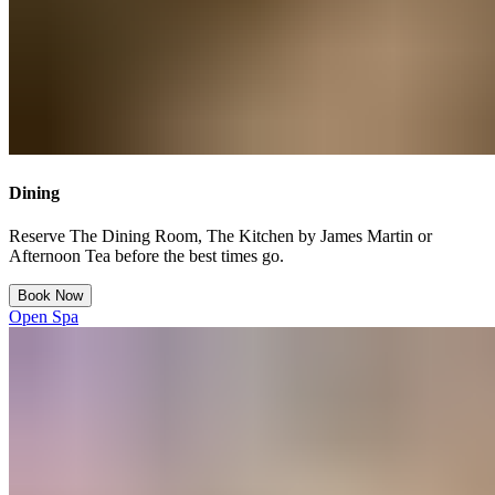
Dining​​​​‌ ‍ ​‍​‍‌‍ ‌ ​‍‌‍‍‌‌‍‌ ‌‍‍‌‌‍ ‍​‍​‍​ ‍‍​‍​‍‌ ​ ‌‍​‌‌‍ ‍‌‍‍‌‌ ‌​‌ ‍‌​‍ ‍‌‍‍‌‌‍ ​‍​‍​‍ ​​‍​‍‌‍‍​‌ ​‍‌‍‌‌‌‍‌‍​‍​‍​ ‍‍​‍​‍‌‍‍​‌ ‌​‌ ‌​‌ ​​‌ ​ ​ ‍‍​‍ ​‍ ‌‍ ​​‍ ‌‌‍​‌‌‍ ‍‌‍‌​​‍ ‌‌ ​‍​‍ ‌‌‍‍​‌‍ ‌ ‌​‌‍‌‌‌‍ ​‌ ​ ​‍ ‌‌ ​ ‌ ‌​‌ ‌‌‌‍‌​‌‍‍‌‌‍ ​‍ ‍‌ ‌‍‌‍‌‌‌ ​‍‌‍​ ‌‍‌‌‌‍ ​​‍ ‍‌‍​‌‌ ​​‌ ​​​‍ ‌‍‍‌‌‍ ‍‌ ‌​‌‍‌‌‌‍ ‍‌ ‌​​‍ ‌‍‌‌‌‍‌​‌‍‍‌‌ ‌​​‍ ‌‍ ‌‌‍ ‌‍‌​‌‍‌‌​ ‌‌ ​​‌ ​‍‌‍‌‌‌ ​ ‌‍‌‌‌‍ ‍‌ ‌​‌‍​‌‌ ‌​‌‍‍‌‌‍ ‌‍ ‍​ ‍ ‌‍‍‌‌‍‌​​ ‌​ ‌‌​ ‌ ​ ‌​​ ‍‌‌‍​ ‌‍‌‌‌‍​‍​ ‌ ​‍ ‌​ ​​​ ‍‌‌‍‌‍‌‍​ ​‍ ‌​ ‌​​ ​‍​ ‌‌​ ‌​​‍ ‌‌‍​‌​ ‌​​ ​ ​ ​‍​‍ ‌​ ‌​​ ​​​ ‌‌​ ‌‍‌‍​ ​ ‌ ​ ‌‌​ ‌ ‌‍​‌​ ‌‌‌‍​‌​ ‌ ​ ‍ ‌ ‌​‌ ‍‌‌ ​​‌‍‌‌​ ‌‌‍‍​‌‍ ‌ ‌​‌‍‌‌‌‍ ​‌‌​ ‌‍‍‌‌ ‌​‌‍‌‌‌‌​​‌‍​‌‌‍‌ ‌‍‌‌​ ‍ ‌ ​​‌‍​‌‌ ‌​‌‍‍​​ ‌‌ ​​‌‍​‌‌‍‌ ‌‍‌‌‌​​‍‌ ‌‌‌‍‍‌‌‍ ​‌‍‌​‌‍‌‌‌ ​‍​‍‌‌​ ‌‌‌​​‍‌‌ ‌‍‍ ‌‍‌‌‌ ‍‌​‍‌‌​ ​ ‌​‌​​‍‌‌​ ​ ‌​‌​​‍‌‌​ ​‍​ ​‍​ ​‌‌‍‌​​ ‍​​ ‌​‌‍‌​​ ‌‍​ ​‌​ ​ ‌‍‌‌​ ‌‍​ ‍​​ ‍​​‍‌‌​ ​‍​ ​‍​‍‌‌​ ‌‌‌​‌​​‍ ‍‌‍​ ‌‍ ‌‍ ‍‌ ‌​‌‍‌‌‌‍ ‍‌ ‌​​‍‌‌​ ‌‌‌​​‍‌‌ ‌‍‍ ‌‍‌‌‌ ‍‌​‍‌‌​ ​ ‌​‌​​‍‌‌​ ​ ‌​‌​​‍‌‌​ ​‍​ ​‍‌‍‌‌​ ​‍​ ‍‌‌‍​ ‌‍‌‍‌‍‌‌​ ‍​​ ​‌​ ‌‍‌‍‌​​ ​‍​ ‌‍​‍‌‌​ ​‍​ ​‍​‍‌‌​ ‌‌‌​‌​​‍ ‍‌ ‌​‌‍‍‌‌ ‌​‌‍ ​‌‍‌‌​ ‌‍​‍‌‍​‌‌ ​ ‌‍‌‌‌‌‌‌‌ ​‍‌‍ ​​ ‌‌‍‍​‌ ‌​‌ ‌​‌ ​​‌ ​ ​‍‌‌​ ​ ‌​​‌​‍‌‌​ ​‍‌​‌‍​‍‌‌​ ​‍‌​‌‍‌‍ ​​‍ ‌‌‍​‌‌‍ ‍‌‍‌​​‍ ‌‌ ​‍​‍ ‌‌‍‍​‌‍ ‌ ‌​‌‍‌‌‌‍ ​‌ ​ ​‍ ‌‌ ​ ‌ ‌​‌ ‌‌‌‍‌​‌‍‍‌‌‍ ​‍ ‍‌ ‌‍‌‍‌‌‌ ​‍‌‍​ ‌‍‌‌‌‍ ​​‍ ‍‌‍​‌‌ ​​‌ ​​​‍‌‍‌‍‍‌‌‍‌​​ ‌​ ‌‌​ ‌ ​ ‌​​ ‍‌‌‍​ ‌‍‌‌‌‍​‍​ ‌ ​‍ ‌​ ​​​ ‍‌‌‍‌‍‌‍​ ​‍ ‌​ ‌​​ ​‍​ ‌‌​ ‌​​‍ ‌‌‍​‌​ ‌​​ ​ ​ ​‍​‍ ‌​ ‌​​ ​​​ ‌‌​ ‌‍‌‍​ ​ ‌ ​ ‌‌​ ‌ ‌‍​‌​ ‌‌‌‍​‌​ ‌ ​‍‌‍‌ ‌​‌ ‍‌‌ ​​‌‍‌‌​ ‌‌‍‍​‌‍ ‌ ‌​‌‍‌‌‌‍ ​‌‌​ ‌‍‍‌‌ ‌​‌‍‌‌‌‌​​‌‍​‌‌‍‌ ‌‍‌‌​‍‌‍‌ ​​‌‍​‌‌ ‌​‌‍‍​​ ‌‌ ​​‌‍​‌‌‍‌ ‌‍‌‌‌​​‍‌ ‌‌‌‍‍‌‌‍ ​‌‍‌​‌‍‌‌‌ ​‍​‍‌‌​ ‌‌‌​​‍‌‌ ‌‍‍ ‌‍‌‌‌ ‍‌​‍‌‌​ ​ ‌​‌​​‍‌‌​ ​ ‌​‌​​‍‌‌​ ​‍​ ​‍​ ​‌‌‍‌​​ ‍​​ ‌​‌‍‌​​ ‌‍​ ​‌​ ​ ‌‍‌‌​ ‌‍​ ‍​​ ‍​​‍‌‌​ ​‍​ ​‍​‍‌‌​ ‌‌‌​‌​​‍ ‍‌‍​ ‌‍ ‌‍ ‍‌ ‌​‌‍‌‌‌‍ ‍‌ ‌​​‍‌‌​ ‌‌‌​​‍‌‌ ‌‍‍ ‌‍‌‌‌ ‍‌​‍‌‌​ ​ ‌​‌​​‍‌‌​ ​ ‌​‌​​‍‌‌​ ​‍​ ​‍‌‍‌‌​ ​‍​ ‍‌‌‍​ ‌‍‌‍‌‍‌‌​ ‍​​ ​‌​ ‌‍‌‍‌​​ ​‍​ ‌‍​‍‌‌​ ​‍​ ​‍​‍‌‌​ ‌‌‌​‌​​‍ ‍‌ ‌​‌‍‍‌‌ ‌​‌‍ ​‌‍‌‌​‍‌‍‌ ​​‌‍‌‌‌ ​‍‌ ​ ‌ ​​‌‍‌‌‌‍​ ‌ ‌​‌‍‍‌‌ ‌‍‌‍‌‌​ ‌‌ ​​‌ ‌‌‌‍​‍‌‍ ​‌‍‍‌‌ ​ ‌‍‍​‌‍‌‌‌‍‌​​‍​‍‌ ‌
Reserve The Dining Room, The Kitchen by James Martin or
Afternoon Tea before the best times go. ​​​​‌ ‍ ​‍​‍‌‍ ‌ ​‍‌‍‍‌‌‍‌ ‌‍‍‌‌‍ ‍​‍​‍​ ‍‍​‍​‍‌ ​ ‌‍​‌‌‍ ‍‌‍‍‌‌ ‌​‌ ‍‌​‍ ‍‌‍‍‌‌‍ ​‍​‍​‍ ​​‍​‍‌‍‍​‌ ​‍‌‍‌‌‌‍‌‍​‍​‍​ ‍‍​‍​‍‌‍‍​‌ ‌​‌ ‌​‌ ​​‌ ​ ​ ‍‍​‍ ​‍ ‌‍ ​​‍ ‌‌‍​‌‌‍ ‍‌‍‌​​‍ ‌‌ ​‍​‍ ‌‌‍‍​‌‍ ‌ ‌​‌‍‌‌‌‍ ​‌ ​ ​‍ ‌‌ ​ ‌ ‌​‌ ‌‌‌‍‌​‌‍‍‌‌‍ ​‍ ‍‌ ‌‍‌‍‌‌‌ ​‍‌‍​ ‌‍‌‌‌‍ ​​‍ ‍‌‍​‌‌ ​​‌ ​​​‍ ‌‍‍‌‌‍ ‍‌ ‌​‌‍‌‌‌‍ ‍‌ ‌​​‍ ‌‍‌‌‌‍‌​‌‍‍‌‌ ‌​​‍ ‌‍ ‌‌‍ ‌‍‌​‌‍‌‌​ ‌‌ ​​‌ ​‍‌‍‌‌‌ ​ ‌‍‌‌‌‍ ‍‌ ‌​‌‍​‌‌ ‌​‌‍‍‌‌‍ ‌‍ ‍​ ‍ ‌‍‍‌‌‍‌​​ ‌​ ‌‌​ ‌ ​ ‌​​ ‍‌‌‍​ ‌‍‌‌‌‍​‍​ ‌ ​‍ ‌​ ​​​ ‍‌‌‍‌‍‌‍​ ​‍ ‌​ ‌​​ ​‍​ ‌‌​ ‌​​‍ ‌‌‍​‌​ ‌​​ ​ ​ ​‍​‍ ‌​ ‌​​ ​​​ ‌‌​ ‌‍‌‍​ ​ ‌ ​ ‌‌​ ‌ ‌‍​‌​ ‌‌‌‍​‌​ ‌ ​ ‍ ‌ ‌​‌ ‍‌‌ ​​‌‍‌‌​ ‌‌‍‍​‌‍ ‌ ‌​‌‍‌‌‌‍ ​‌‌​ ‌‍‍‌‌ ‌​‌‍‌‌‌‌​​‌‍​‌‌‍‌ ‌‍‌‌​ ‍ ‌ ​​‌‍​‌‌ ‌​‌‍‍​​ ‌‌ ​​‌‍​‌‌‍‌ ‌‍‌‌‌​​‍‌ ‌‌‌‍‍‌‌‍ ​‌‍‌​‌‍‌‌‌ ​‍​‍‌‌​ ‌‌‌​​‍‌‌ ‌‍‍ ‌‍‌‌‌ ‍‌​‍‌‌​ ​ ‌​‌​​‍‌‌​ ​ ‌​‌​​‍‌‌​ ​‍​ ​‍​ ​‌‌‍‌​​ ‍​​ ‌​‌‍‌​​ ‌‍​ ​‌​ ​ ‌‍‌‌​ ‌‍​ ‍​​ ‍​​‍‌‌​ ​‍​ ​‍​‍‌‌​ ‌‌‌​‌​​‍ ‍‌‍​ ‌‍ ‌‍ ‍‌ ‌​‌‍‌‌‌‍ ‍‌ ‌​​‍‌‌​ ‌‌‌​​‍‌‌ ‌‍‍ ‌‍‌‌‌ ‍‌​‍‌‌​ ​ ‌​‌​​‍‌‌​ ​ ‌​‌​​‍‌‌​ ​‍​ ​‍‌‍‌‌​ ​‍​ ‍‌‌‍​ ‌‍‌‍‌‍‌‌​ ‍​​ ​‌​ ‌‍‌‍‌​​ ​‍​ ‌‍​‍‌‌​ ​‍​ ​‍​‍‌‌​ ‌‌‌​‌​​‍ ‍‌‍‌‌‌ ‍​‌‍​ ‌‍‌‌‌ ​‍‌ ​​‌ ‌​​ ‌‍​‍‌‍​‌‌ ​ ‌‍‌‌‌‌‌‌‌ ​‍‌‍ ​​ ‌‌‍‍​‌ ‌​‌ ‌​‌ ​​‌ ​ ​‍‌‌​ ​ ‌​​‌​‍‌‌​ ​‍‌​‌‍​‍‌‌​ ​‍‌​‌‍‌‍ ​​‍ ‌‌‍​‌‌‍ ‍‌‍‌​​‍ ‌‌ ​‍​‍ ‌‌‍‍​‌‍ ‌ ‌​‌‍‌‌‌‍ ​‌ ​ ​‍ ‌‌ ​ ‌ ‌​‌ ‌‌‌‍‌​‌‍‍‌‌‍ ​‍ ‍‌ ‌‍‌‍‌‌‌ ​‍‌‍​ ‌‍‌‌‌‍ ​​‍ ‍‌‍​‌‌ ​​‌ ​​​‍‌‍‌‍‍‌‌‍‌​​ ‌​ ‌‌​ ‌ ​ ‌​​ ‍‌‌‍​ ‌‍‌‌‌‍​‍​ ‌ ​‍ ‌​ ​​​ ‍‌‌‍‌‍‌‍​ ​‍ ‌​ ‌​​ ​‍​ ‌‌​ ‌​​‍ ‌‌‍​‌​ ‌​​ ​ ​ ​‍​‍ ‌​ ‌​​ ​​​ ‌‌​ ‌‍‌‍​ ​ ‌ ​ ‌‌​ ‌ ‌‍​‌​ ‌‌‌‍​‌​ ‌ ​‍‌‍‌ ‌​‌ ‍‌‌ ​​‌‍‌‌​ ‌‌‍‍​‌‍ ‌ ‌​‌‍‌‌‌‍ ​‌‌​ ‌‍‍‌‌ ‌​‌‍‌‌‌‌​​‌‍​‌‌‍‌ ‌‍‌‌​‍‌‍‌ ​​‌‍​‌‌ ‌​‌‍‍​​ ‌‌ ​​‌‍​‌‌‍‌ ‌‍‌‌‌​​‍‌ ‌‌‌‍‍‌‌‍ ​‌‍‌​‌‍‌‌‌ ​‍​‍‌‌​ ‌‌‌​​‍‌‌ ‌‍‍ ‌‍‌‌‌ ‍‌​‍‌‌​ ​ ‌​‌​​‍‌‌​ ​ ‌​‌​​‍‌‌​ ​‍​ ​‍​ ​‌‌‍‌​​ ‍​​ ‌​‌‍‌​​ ‌‍​ ​‌​ ​ ‌‍‌‌​ ‌‍​ ‍​​ ‍​​‍‌‌​ ​‍​ ​‍​‍‌‌​ ‌‌‌​‌​​‍ ‍‌‍​ ‌‍ ‌‍ ‍‌ ‌​‌‍‌‌‌‍ ‍‌ ‌​​‍‌‌​ ‌‌‌​​‍‌‌ ‌‍‍ ‌‍‌‌‌ ‍‌​‍‌‌​ ​ ‌​‌​​‍‌‌​ ​ ‌​‌​​‍‌‌​ ​‍​ ​‍‌‍‌‌​ ​‍​ ‍‌‌‍​ ‌‍‌‍‌‍‌‌​ ‍​​ ​‌​ ‌‍‌‍‌​​ ​‍​ ‌‍​‍‌‌​ ​‍​ ​‍​‍‌‌​ ‌‌‌​‌​​‍ ‍‌‍‌‌‌ ‍​‌‍​ ‌‍‌‌‌ ​‍‌ ​​‌ ‌​​‍‌‍‌ ​​‌‍‌‌‌ ​‍‌ ​ ‌ ​​‌‍‌‌‌‍​ ‌ ‌​‌‍‍‌‌ ‌‍‌‍‌‌​ ‌‌ ​​‌ ‌‌‌‍​‍‌‍ ​‌‍‍‌‌ ​ ‌‍‍​‌‍‌‌‌‍‌​​‍​‍‌ ‌
Book Now​​​​‌ ‍ ​‍​‍‌‍ ‌ ​‍‌‍‍‌‌‍‌ ‌‍‍‌‌‍ ‍​‍​‍​ ‍‍​‍​‍‌ ​ ‌‍​‌‌‍ ‍‌‍‍‌‌ ‌​‌ ‍‌​‍ ‍‌‍‍‌‌‍ ​‍​‍​‍ ​​‍​‍‌‍‍​‌ ​‍‌‍‌‌‌‍‌‍​‍​‍​ ‍‍​‍​‍‌‍‍​‌ ‌​‌ ‌​‌ ​​‌ ​ ​ ‍‍​‍ ​‍ ‌‍ ​​‍ ‌‌‍​‌‌‍ ‍‌‍‌​​‍ ‌‌ ​‍​‍ ‌‌‍‍​‌‍ ‌ ‌​‌‍‌‌‌‍ ​‌ ​ ​‍ ‌‌ ​ ‌ ‌​‌ ‌‌‌‍‌​‌‍‍‌‌‍ ​‍ ‍‌ ‌‍‌‍‌‌‌ ​‍‌‍​ ‌‍‌‌‌‍ ​​‍ ‍‌‍​‌‌ ​​‌ ​​​‍ ‌‍‍‌‌‍ ‍‌ ‌​‌‍‌‌‌‍ ‍‌ ‌​​‍ ‌‍‌‌‌‍‌​‌‍‍‌‌ ‌​​‍ ‌‍ ‌‌‍ ‌‍‌​‌‍‌‌​ ‌‌ ​​‌ ​‍‌‍‌‌‌ ​ ‌‍‌‌‌‍ ‍‌ ‌​‌‍​‌‌ ‌​‌‍‍‌‌‍ ‌‍ ‍​ ‍ ‌‍‍‌‌‍‌​​ ‌​ ‌‌​ ‌ ​ ‌​​ ‍‌‌‍​ ‌‍‌‌‌‍​‍​ ‌ ​‍ ‌​ ​​​ ‍‌‌‍‌‍‌‍​ ​‍ ‌​ ‌​​ ​‍​ ‌‌​ ‌​​‍ ‌‌‍​‌​ ‌​​ ​ ​ ​‍​‍ ‌​ ‌​​ ​​​ ‌‌​ ‌‍‌‍​ ​ ‌ ​ ‌‌​ ‌ ‌‍​‌​ ‌‌‌‍​‌​ ‌ ​ ‍ ‌ ‌​‌ ‍‌‌ ​​‌‍‌‌​ ‌‌‍‍​‌‍ ‌ ‌​‌‍‌‌‌‍ ​‌‌​ ‌‍‍‌‌ ‌​‌‍‌‌‌‌​​‌‍​‌‌‍‌ ‌‍‌‌​ ‍ ‌ ​​‌‍​‌‌ ‌​‌‍‍​​ ‌‌ ​​‌‍​‌‌‍‌ ‌‍‌‌‌​​‍‌ ‌‌‌‍‍‌‌‍ ​‌‍‌​‌‍‌‌‌ ​‍​‍‌‌​ ‌‌‌​​‍‌‌ ‌‍‍ ‌‍‌‌‌ ‍‌​‍‌‌​ ​ ‌​‌​​‍‌‌​ ​ ‌​‌​​‍‌‌​ ​‍​ ​‍​ ​‌‌‍‌​​ ‍​​ ‌​‌‍‌​​ ‌‍​ ​‌​ ​ ‌‍‌‌​ ‌‍​ ‍​​ ‍​​‍‌‌​ ​‍​ ​‍​‍‌‌​ ‌‌‌​‌​​‍ ‍‌‍​ ‌‍ ‌‍ ‍‌ ‌​‌‍‌‌‌‍ ‍‌ ‌​​‍‌‌​ ‌‌‌​​‍‌‌ ‌‍‍ ‌‍‌‌‌ ‍‌​‍‌‌​ ​ ‌​‌​​‍‌‌​ ​ ‌​‌​​‍‌‌​ ​‍​ ​‍‌‍‌‌​ ​‍​ ‍‌‌‍​ ‌‍‌‍‌‍‌‌​ ‍​​ ​‌​ ‌‍‌‍‌​​ ​‍​ ‌‍​‍‌‌​ ​‍​ ​‍​‍‌‌​ ‌‌‌​‌​​‍ ‍‌ ​ ‌‍‌‌‌‍​ ‌‍ ‌‍ ‍‌‍‌​‌‍​‌‌ ​‍‌ ‍‌‌​​ ‌ ‌​‌‍​‌​‍ ‍‌‍ ​‌‍​‌‌‍​‍‌‍‌‌‌‍ ​​ ‌‍​‍‌‍​‌‌ ​ ‌‍‌‌‌‌‌‌‌ ​‍‌‍ ​​ ‌‌‍‍​‌ ‌​‌ ‌​‌ ​​‌ ​ ​‍‌‌​ ​ ‌​​‌​‍‌‌​ ​‍‌​‌‍​‍‌‌​ ​‍‌​‌‍‌‍ ​​‍ ‌‌‍​‌‌‍ ‍‌‍‌​​‍ ‌‌ ​‍​‍ ‌‌‍‍​‌‍ ‌ ‌​‌‍‌‌‌‍ ​‌ ​ ​‍ ‌‌ ​ ‌ ‌​‌ ‌‌‌‍‌​‌‍‍‌‌‍ ​‍ ‍‌ ‌‍‌‍‌‌‌ ​‍‌‍​ ‌‍‌‌‌‍ ​​‍ ‍‌‍​‌‌ ​​‌ ​​​‍‌‍‌‍‍‌‌‍‌​​ ‌​ ‌‌​ ‌ ​ ‌​​ ‍‌‌‍​ ‌‍‌‌‌‍​‍​ ‌ ​‍ ‌​ ​​​ ‍‌‌‍‌‍‌‍​ ​‍ ‌​ ‌​​ ​‍​ ‌‌​ ‌​​‍ ‌‌‍​‌​ ‌​​ ​ ​ ​‍​‍ ‌​ ‌​​ ​​​ ‌‌​ ‌‍‌‍​ ​ ‌ ​ ‌‌​ ‌ ‌‍​‌​ ‌‌‌‍​‌​ ‌ ​‍‌‍‌ ‌​‌ ‍‌‌ ​​‌‍‌‌​ ‌‌‍‍​‌‍ ‌ ‌​‌‍‌‌‌‍ ​‌‌​ ‌‍‍‌‌ ‌​‌‍‌‌‌‌​​‌‍​‌‌‍‌ ‌‍‌‌​‍‌‍‌ ​​‌‍​‌‌ ‌​‌‍‍​​ ‌‌ ​​‌‍​‌‌‍‌ ‌‍‌‌‌​​‍‌ ‌‌‌‍‍‌‌‍ ​‌‍‌​‌‍‌‌‌ ​‍​‍‌‌​ ‌‌‌​​‍‌‌ ‌‍‍ ‌‍‌‌‌ ‍‌​‍‌‌​ ​ ‌​‌​​‍‌‌​ ​ ‌​‌​​‍‌‌​ ​‍​ ​‍​ ​‌‌‍‌​​ ‍​​ ‌​‌‍‌​​ ‌‍​ ​‌​ ​ ‌‍‌‌​ ‌‍​ ‍​​ ‍​​‍‌‌​ ​‍​ ​‍​‍‌‌​ ‌‌‌​‌​​‍ ‍‌‍​ ‌‍ ‌‍ ‍‌ ‌​‌‍‌‌‌‍ ‍‌ ‌​​‍‌‌​ ‌‌‌​​‍‌‌ ‌‍‍ ‌‍‌‌‌ ‍‌​‍‌‌​ ​ ‌​‌​​‍‌‌​ ​ ‌​‌​​‍‌‌​ ​‍​ ​‍‌‍‌‌​ ​‍​ ‍‌‌‍​ ‌‍‌‍‌‍‌‌​ ‍​​ ​‌​ ‌‍‌‍‌​​ ​‍​ ‌‍​‍‌‌​ ​‍​ ​‍​‍‌‌​ ‌‌‌​‌​​‍ ‍‌ ​ ‌‍‌‌‌‍​ ‌‍ ‌‍ ‍‌‍‌​‌‍​‌‌ ​‍‌ ‍‌‌​​ ‌ ‌​‌‍​‌​‍ ‍‌‍ ​‌‍​‌‌‍​‍‌‍‌‌‌‍ ​​‍‌‍‌ ​​‌‍‌‌‌ ​‍‌ ​ ‌ ​​‌‍‌‌‌‍​ ‌ ‌​‌‍‍‌‌ ‌‍‌‍‌‌​ ‌‌ ​​‌ ‌‌‌‍​‍‌‍ ​‌‍‍‌‌ ​ ‌‍‍​‌‍‌‌‌‍‌​​‍​‍‌ ‌
Open Spa​​​​‌ ‍ ​‍​‍‌‍ ‌ ​‍‌‍‍‌‌‍‌ ‌‍‍‌‌‍ ‍​‍​‍​ ‍‍​‍​‍‌ ​ ‌‍​‌‌‍ ‍‌‍‍‌‌ ‌​‌ ‍‌​‍ ‍‌‍‍‌‌‍ ​‍​‍​‍ ​​‍​‍‌‍‍​‌ ​‍‌‍‌‌‌‍‌‍​‍​‍​ ‍‍​‍​‍‌‍‍​‌ ‌​‌ ‌​‌ ​​‌ ​ ​ ‍‍​‍ ​‍ ‌‍ ​​‍ ‌‌‍​‌‌‍ ‍‌‍‌​​‍ ‌‌ ​‍​‍ ‌‌‍‍​‌‍ ‌ ‌​‌‍‌‌‌‍ ​‌ ​ ​‍ ‌‌ ​ ‌ ‌​‌ ‌‌‌‍‌​‌‍‍‌‌‍ ​‍ ‍‌ ‌‍‌‍‌‌‌ ​‍‌‍​ ‌‍‌‌‌‍ ​​‍ ‍‌‍​‌‌ ​​‌ ​​​‍ ‌‍‍‌‌‍ ‍‌ ‌​‌‍‌‌‌‍ ‍‌ ‌​​‍ ‌‍‌‌‌‍‌​‌‍‍‌‌ ‌​​‍ ‌‍ ‌‌‍ ‌‍‌​‌‍‌‌​ ‌‌ ​​‌ ​‍‌‍‌‌‌ ​ ‌‍‌‌‌‍ ‍‌ ‌​‌‍​‌‌ ‌​‌‍‍‌‌‍ ‌‍ ‍​ ‍ ‌‍‍‌‌‍‌​​ ‌​ ‌‌​ ‌ ​ ‌​​ ‍‌‌‍​ ‌‍‌‌‌‍​‍​ ‌ ​‍ ‌​ ​​​ ‍‌‌‍‌‍‌‍​ ​‍ ‌​ ‌​​ ​‍​ ‌‌​ ‌​​‍ ‌‌‍​‌​ ‌​​ ​ ​ ​‍​‍ ‌​ ‌​​ ​​​ ‌‌​ ‌‍‌‍​ ​ ‌ ​ ‌‌​ ‌ ‌‍​‌​ ‌‌‌‍​‌​ ‌ ​ ‍ ‌ ‌​‌ ‍‌‌ ​​‌‍‌‌​ ‌‌‍‍​‌‍ ‌ ‌​‌‍‌‌‌‍ ​‌‌​ ‌‍‍‌‌ ‌​‌‍‌‌‌‌​​‌‍​‌‌‍‌ ‌‍‌‌​ ‍ ‌ ​​‌‍​‌‌ ‌​‌‍‍​​ ‌‌ ​​‌‍​‌‌‍‌ ‌‍‌‌‌​​‍‌ ‌‌‌‍‍‌‌‍ ​‌‍‌​‌‍‌‌‌ ​‍​‍‌‌​ ‌‌‌​​‍‌‌ ‌‍‍ ‌‍‌‌‌ ‍‌​‍‌‌​ ​ ‌​‌​​‍‌‌​ ​ ‌​‌​​‍‌‌​ ​‍​ ​‍​ ​‌‌‍‌​​ ‍​​ ‌​‌‍‌​​ ‌‍​ ​‌​ ​ ‌‍‌‌​ ‌‍​ ‍​​ ‍​​‍‌‌​ ​‍​ ​‍​‍‌‌​ ‌‌‌​‌​​‍ ‍‌‍​ ‌‍ ‌‍ ‍‌ ‌​‌‍‌‌‌‍ ‍‌ ‌​​‍‌‌​ ‌‌‌​​‍‌‌ ‌‍‍ ‌‍‌‌‌ ‍‌​‍‌‌​ ​ ‌​‌​​‍‌‌​ ​ ‌​‌​​‍‌‌​ ​‍​ ​‍‌‍‌​‌‍​‍‌‍‌‍‌‍​‍‌‍​ ‌‍​ ​ ‍​‌‍​‌​ ‌ ‌‍​ ‌‍​‍‌‍‌‌​‍‌‌​ ​‍​ ​‍​‍‌‌​ ‌‌‌​‌​​‍ ‍‌ ‌​‌‍‍‌‌ ‌​‌‍ ​‌‍‌‌​ ‌‍​‍‌‍​‌‌ ​ ‌‍‌‌‌‌‌‌‌ ​‍‌‍ ​​ ‌‌‍‍​‌ ‌​‌ ‌​‌ ​​‌ ​ ​‍‌‌​ ​ ‌​​‌​‍‌‌​ ​‍‌​‌‍​‍‌‌​ ​‍‌​‌‍‌‍ ​​‍ ‌‌‍​‌‌‍ ‍‌‍‌​​‍ ‌‌ ​‍​‍ ‌‌‍‍​‌‍ ‌ ‌​‌‍‌‌‌‍ ​‌ ​ ​‍ ‌‌ ​ ‌ ‌​‌ ‌‌‌‍‌​‌‍‍‌‌‍ ​‍ ‍‌ ‌‍‌‍‌‌‌ ​‍‌‍​ ‌‍‌‌‌‍ ​​‍ ‍‌‍​‌‌ ​​‌ ​​​‍‌‍‌‍‍‌‌‍‌​​ ‌​ ‌‌​ ‌ ​ ‌​​ ‍‌‌‍​ ‌‍‌‌‌‍​‍​ ‌ ​‍ ‌​ ​​​ ‍‌‌‍‌‍‌‍​ ​‍ ‌​ ‌​​ ​‍​ ‌‌​ ‌​​‍ ‌‌‍​‌​ ‌​​ ​ ​ ​‍​‍ ‌​ ‌​​ ​​​ ‌‌​ ‌‍‌‍​ ​ ‌ ​ ‌‌​ ‌ ‌‍​‌​ ‌‌‌‍​‌​ ‌ ​‍‌‍‌ ‌​‌ ‍‌‌ ​​‌‍‌‌​ ‌‌‍‍​‌‍ ‌ ‌​‌‍‌‌‌‍ ​‌‌​ ‌‍‍‌‌ ‌​‌‍‌‌‌‌​​‌‍​‌‌‍‌ ‌‍‌‌​‍‌‍‌ ​​‌‍​‌‌ ‌​‌‍‍​​ ‌‌ ​​‌‍​‌‌‍‌ ‌‍‌‌‌​​‍‌ ‌‌‌‍‍‌‌‍ ​‌‍‌​‌‍‌‌‌ ​‍​‍‌‌​ ‌‌‌​​‍‌‌ ‌‍‍ ‌‍‌‌‌ ‍‌​‍‌‌​ ​ ‌​‌​​‍‌‌​ ​ ‌​‌​​‍‌‌​ ​‍​ ​‍​ ​‌‌‍‌​​ ‍​​ ‌​‌‍‌​​ ‌‍​ ​‌​ ​ ‌‍‌‌​ ‌‍​ ‍​​ ‍​​‍‌‌​ ​‍​ ​‍​‍‌‌​ ‌‌‌​‌​​‍ ‍‌‍​ ‌‍ ‌‍ ‍‌ ‌​‌‍‌‌‌‍ ‍‌ ‌​​‍‌‌​ ‌‌‌​​‍‌‌ ‌‍‍ ‌‍‌‌‌ ‍‌​‍‌‌​ ​ ‌​‌​​‍‌‌​ ​ ‌​‌​​‍‌‌​ ​‍​ ​‍‌‍‌​‌‍​‍‌‍‌‍‌‍​‍‌‍​ ‌‍​ ​ ‍​‌‍​‌​ ‌ ‌‍​ ‌‍​‍‌‍‌‌​‍‌‌​ ​‍​ ​‍​‍‌‌​ ‌‌‌​‌​​‍ ‍‌ ‌​‌‍‍‌‌ ‌​‌‍ ​‌‍‌‌​‍‌‍‌ ​​‌‍‌‌‌ ​‍‌ ​ ‌ ​​‌‍‌‌‌‍​ ‌ ‌​‌‍‍‌‌ ‌‍‌‍‌‌​ ‌‌ ​​‌ ‌‌‌‍​‍‌‍ ​‌‍‍‌‌ ​ ‌‍‍​‌‍‌‌‌‍‌​​‍​‍‌ ‌