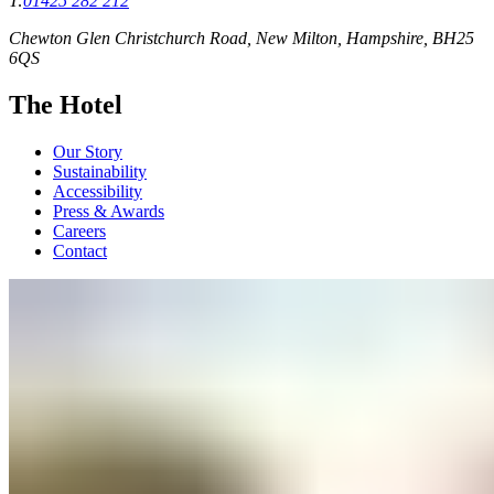
T:
01425 282 212
Chewton Glen Christchurch Road, New Milton, Hampshire, BH25
6QS
The Hotel
Our Story
Sustainability
Accessibility
Press & Awards
Careers
Contact