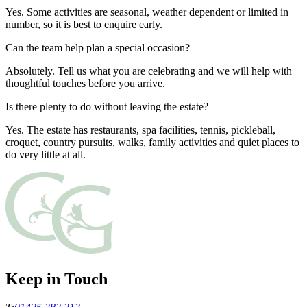
Yes. Some activities are seasonal, weather dependent or limited in
number, so it is best to enquire early.​​​​‌ ‍ ​‍​‍‌‍ ‌ ​‍‌‍‍‌‌‍‌ ‌‍‍‌‌‍ ‍​‍​‍​ ‍‍​‍​‍‌ ​ ‌‍​‌‌‍ ‍‌‍‍‌‌ ‌​‌ ‍‌​‍ ‍‌‍‍‌‌‍ ​‍​‍​‍ ​​‍​‍‌‍‍​‌ ​‍‌‍‌‌‌‍‌‍​‍​‍​ ‍‍​‍​‍‌‍‍​‌ ‌​‌ ‌​‌ ​​‌ ​ ​ ‍‍​‍ ​‍ ‌‍ ​​‍ ‌‌‍​‌‌‍ ‍‌‍‌​​‍ ‌‌ ​‍​‍ ‌‌‍‍​‌‍ ‌ ‌​‌‍‌‌‌‍ ​‌ ​ ​‍ ‌‌ ​ ‌ ‌​‌ ‌‌‌‍‌​‌‍‍‌‌‍ ​‍ ‍‌ ‌‍‌‍‌‌‌ ​‍‌‍​ ‌‍‌‌‌‍ ​​‍ ‍‌‍​‌‌ ​​‌ ​​​‍ ‌‍‍‌‌‍ ‍‌ ‌​‌‍‌‌‌‍ ‍‌ ‌​​‍ ‌‍‌‌‌‍‌​‌‍‍‌‌ ‌​​‍ ‌‍ ‌‌‍ ‌‍‌​‌‍‌‌​ ‌‌ ​​‌ ​‍‌‍‌‌‌ ​ ‌‍‌‌‌‍ ‍‌ ‌​‌‍​‌‌ ‌​‌‍‍‌‌‍ ‌‍ ‍​ ‍ ‌‍‍‌‌‍‌​​ ‌‌‍‌​‌‍‌​​ ‌​‌‍‌‌​ ​‍‌‍​‌​ ​ ​ ‍‌​‍ ‌‌‍‌‍‌‍‌‌​ ‌‌‌‍‌​​‍ ‌​ ‌​​ ​‍​ ‍‌​ ‌‍​‍ ‌‌‍​‌‌‍‌‍​ ​​‌‍‌‌​‍ ‌​ ​‍‌‍​‍​ ‌‌​ ‌​​ ‌​‌‍​‌​ ​​​ ​​​ ‌‍​ ‌ ​ ​ ​ ‌​​ ‍ ‌ ‌​‌ ‍‌‌ ​​‌‍‌‌​ ‌‌‍‍​‌‍ ‌ ‌​‌‍‌‌‌‍ ​‌​‌‍‌‍​‌‌ ​‌​ ‍ ‌ ​​‌‍​‌‌ ‌​‌‍‍​​ ‌‌‍​‌‌‍ ‍‌ ​ ‌ ‌ ‌‍‌‌‌ ​‍​‍‌‌​ ‌‌‌​​‍‌‌ ‌‍‍ ‌‍‌‌‌ ‍‌​‍‌‌​ ​ ‌​‌​​‍‌‌​ ​ ‌​‌​​‍‌‌​ ​‍​ ​‍‌‍‌‌​ ​‌​ ‌ ‌‍​‌‌‍‌‍‌‍‌‍​ ​ ​ ‌‌‌‍​‍‌‍​‍​ ‍​​ ​‍​‍‌‌​ ​‍​ ​‍​‍‌‌​ ‌‌‌​‌​​‍ ‍‌‍​ ‌‍‍​‌‍‍‌‌‍ ​‌‍‌​‌ ​‍‌‍‌‌‌‍ ‍​‍‌‌​ ‌‌‌​​‍‌‌ ‌‍‍ ‌‍‌‌‌ ‍‌​‍‌‌​ ​ ‌​‌​​‍‌‌​ ​ ‌​‌​​‍‌‌​ ​‍​ ​‍​ ‌‌​ ‌‌‌‍‌​​ ‌‌‌‍​‍​ ​ ​ ​‌‌‍‌‍‌‍‌‌​ ​ ‌‍‌​​ ‌​​‍‌‌​ ​‍​ ​‍​‍‌‌​ ‌‌‌​‌​​‍ ‍‌ ‌​‌‍‌‌‌ ‍​‌ ‌​​ ‌‍​‍‌‍​‌‌ ​ ‌‍‌‌‌‌‌‌‌ ​‍‌‍ ​​ ‌‌‍‍​‌ ‌​‌ ‌​‌ ​​‌ ​ ​‍‌‌​ ​ ‌​​‌​‍‌‌​ ​‍‌​‌‍​‍‌‌​ ​‍‌​‌‍‌‍ ​​‍ ‌‌‍​‌‌‍ ‍‌‍‌​​‍ ‌‌ ​‍​‍ ‌‌‍‍​‌‍ ‌ ‌​‌‍‌‌‌‍ ​‌ ​ ​‍ ‌‌ ​ ‌ ‌​‌ ‌‌‌‍‌​‌‍‍‌‌‍ ​‍ ‍‌ ‌‍‌‍‌‌‌ ​‍‌‍​ ‌‍‌‌‌‍ ​​‍ ‍‌‍​‌‌ ​​‌ ​​​‍‌‍‌‍‍‌‌‍‌​​ ‌‌‍‌​‌‍‌​​ ‌​‌‍‌‌​ ​‍‌‍​‌​ ​ ​ ‍‌​‍ ‌‌‍‌‍‌‍‌‌​ ‌‌‌‍‌​​‍ ‌​ ‌​​ ​‍​ ‍‌​ ‌‍​‍ ‌‌‍​‌‌‍‌‍​ ​​‌‍‌‌​‍ ‌​ ​‍‌‍​‍​ ‌‌​ ‌​​ ‌​‌‍​‌​ ​​​ ​​​ ‌‍​ ‌ ​ ​ ​ ‌​​‍‌‍‌ ‌​‌ ‍‌‌ ​​‌‍‌‌​ ‌‌‍‍​‌‍ ‌ ‌​‌‍‌‌‌‍ ​‌​‌‍‌‍​‌‌ ​‌​‍‌‍‌ ​​‌‍​‌‌ ‌​‌‍‍​​ ‌‌‍​‌‌‍ ‍‌ ​ ‌ ‌ ‌‍‌‌‌ ​‍​‍‌‌​ ‌‌‌​​‍‌‌ ‌‍‍ ‌‍‌‌‌ ‍‌​‍‌‌​ ​ ‌​‌​​‍‌‌​ ​ ‌​‌​​‍‌‌​ ​‍​ ​‍‌‍‌‌​ ​‌​ ‌ ‌‍​‌‌‍‌‍‌‍‌‍​ ​ ​ ‌‌‌‍​‍‌‍​‍​ ‍​​ ​‍​‍‌‌​ ​‍​ ​‍​‍‌‌​ ‌‌‌​‌​​‍ ‍‌‍​ ‌‍‍​‌‍‍‌‌‍ ​‌‍‌​‌ ​‍‌‍‌‌‌‍ ‍​‍‌‌​ ‌‌‌​​‍‌‌ ‌‍‍ ‌‍‌‌‌ ‍‌​‍‌‌​ ​ ‌​‌​​‍‌‌​ ​ ‌​‌​​‍‌‌​ ​‍​ ​‍​ ‌‌​ ‌‌‌‍‌​​ ‌‌‌‍​‍​ ​ ​ ​‌‌‍‌‍‌‍‌‌​ ​ ‌‍‌​​ ‌​​‍‌‌​ ​‍​ ​‍​‍‌‌​ ‌‌‌​‌​​‍ ‍‌ ‌​‌‍‌‌‌ ‍​‌ ‌​​‍‌‍‌ ​​‌‍‌‌‌ ​‍‌ ​ ‌ ​​‌‍‌‌‌‍​ ‌ ‌​‌‍‍‌‌ ‌‍‌‍‌‌​ ‌‌ ​​‌ ‌‌‌‍​‍‌‍ ​‌‍‍‌‌ ​ ‌‍‍​‌‍‌‌‌‍‌​​‍​‍‌ ‌
Can the team help plan a special occasion? ​​​​‌ ‍ ​‍​‍‌‍ ‌ ​‍‌‍‍‌‌‍‌ ‌‍‍‌‌‍ ‍​‍​‍​ ‍‍​‍​‍‌ ​ ‌‍​‌‌‍ ‍‌‍‍‌‌ ‌​‌ ‍‌​‍ ‍‌‍‍‌‌‍ ​‍​‍​‍ ​​‍​‍‌‍‍​‌ ​‍‌‍‌‌‌‍‌‍​‍​‍​ ‍‍​‍​‍‌‍‍​‌ ‌​‌ ‌​‌ ​​‌ ​ ​ ‍‍​‍ ​‍ ‌‍ ​​‍ ‌‌‍​‌‌‍ ‍‌‍‌​​‍ ‌‌ ​‍​‍ ‌‌‍‍​‌‍ ‌ ‌​‌‍‌‌‌‍ ​‌ ​ ​‍ ‌‌ ​ ‌ ‌​‌ ‌‌‌‍‌​‌‍‍‌‌‍ ​‍ ‍‌ ‌‍‌‍‌‌‌ ​‍‌‍​ ‌‍‌‌‌‍ ​​‍ ‍‌‍​‌‌ ​​‌ ​​​‍ ‌‍‍‌‌‍ ‍‌ ‌​‌‍‌‌‌‍ ‍‌ ‌​​‍ ‌‍‌‌‌‍‌​‌‍‍‌‌ ‌​​‍ ‌‍ ‌‌‍ ‌‍‌​‌‍‌‌​ ‌‌ ​​‌ ​‍‌‍‌‌‌ ​ ‌‍‌‌‌‍ ‍‌ ‌​‌‍​‌‌ ‌​‌‍‍‌‌‍ ‌‍ ‍​ ‍ ‌‍‍‌‌‍‌​​ ‌‌‍​ ‌‍‌‌‌‍‌‌‌‍​‌‌‍‌‌‌‍​‍‌‍​ ‌‍‌‌​‍ ‌​ ‌​​ ‍‌‌‍‌‌​ ‌​​‍ ‌​ ‌​‌‍‌‌​ ‍‌‌‍‌‍​‍ ‌​ ‍‌‌‍​‍​ ‍​​ ​‍​‍ ‌​ ‍‌​ ​‍​ ​ ‌‍‌‍‌‍‌‌​ ​​​ ​‌​ ‌‌‌‍​‍‌‍​‌​ ​‌​ ​‍​ ‍ ‌ ‌​‌ ‍‌‌ ​​‌‍‌‌​ ‌‌‍‍​‌‍ ‌ ‌​‌‍‌‌‌‍ ​‌​‌‍‌‍​‌‌ ​‌​ ‍ ‌ ​​‌‍​‌‌ ‌​‌‍‍​​ ‌‌ ​‌‌ ‌‌‌‍‌‌‌ ​ ‌ ‌​‌‍‍‌‌‍ ‌‍ ‍​ ‌‍​‍‌‍​‌‌ ​ ‌‍‌‌‌‌‌‌‌ ​‍‌‍ ​​ ‌‌‍‍​‌ ‌​‌ ‌​‌ ​​‌ ​ ​‍‌‌​ ​ ‌​​‌​‍‌‌​ ​‍‌​‌‍​‍‌‌​ ​‍‌​‌‍‌‍ ​​‍ ‌‌‍​‌‌‍ ‍‌‍‌​​‍ ‌‌ ​‍​‍ ‌‌‍‍​‌‍ ‌ ‌​‌‍‌‌‌‍ ​‌ ​ ​‍ ‌‌ ​ ‌ ‌​‌ ‌‌‌‍‌​‌‍‍‌‌‍ ​‍ ‍‌ ‌‍‌‍‌‌‌ ​‍‌‍​ ‌‍‌‌‌‍ ​​‍ ‍‌‍​‌‌ ​​‌ ​​​‍‌‍‌‍‍‌‌‍‌​​ ‌‌‍​ ‌‍‌‌‌‍‌‌‌‍​‌‌‍‌‌‌‍​‍‌‍​ ‌‍‌‌​‍ ‌​ ‌​​ ‍‌‌‍‌‌​ ‌​​‍ ‌​ ‌​‌‍‌‌​ ‍‌‌‍‌‍​‍ ‌​ ‍‌‌‍​‍​ ‍​​ ​‍​‍ ‌​ ‍‌​ ​‍​ ​ ‌‍‌‍‌‍‌‌​ ​​​ ​‌​ ‌‌‌‍​‍‌‍​‌​ ​‌​ ​‍​‍‌‍‌ ‌​‌ ‍‌‌ ​​‌‍‌‌​ ‌‌‍‍​‌‍ ‌ ‌​‌‍‌‌‌‍ ​‌​‌‍‌‍​‌‌ ​‌​‍‌‍‌ ​​‌‍​‌‌ ‌​‌‍‍​​ ‌‌ ​‌‌ ‌‌‌‍‌‌‌ ​ ‌ ‌​‌‍‍‌‌‍ ‌‍ ‍​‍‌‍‌ ​​‌‍‌‌‌ ​‍‌ ​ ‌ ​​‌‍‌‌‌‍​ ‌ ‌​‌‍‍‌‌ ‌‍‌‍‌‌​ ‌‌ ​​‌ ‌‌‌‍​‍‌‍ ​‌‍‍‌‌ ​ ‌‍‍​‌‍‌‌‌‍‌​​‍​‍‌ ‌
Absolutely. Tell us what you are celebrating and we will help with
thoughtful touches before you arrive.​​​​‌ ‍ ​‍​‍‌‍ ‌ ​‍‌‍‍‌‌‍‌ ‌‍‍‌‌‍ ‍​‍​‍​ ‍‍​‍​‍‌ ​ ‌‍​‌‌‍ ‍‌‍‍‌‌ ‌​‌ ‍‌​‍ ‍‌‍‍‌‌‍ ​‍​‍​‍ ​​‍​‍‌‍‍​‌ ​‍‌‍‌‌‌‍‌‍​‍​‍​ ‍‍​‍​‍‌‍‍​‌ ‌​‌ ‌​‌ ​​‌ ​ ​ ‍‍​‍ ​‍ ‌‍ ​​‍ ‌‌‍​‌‌‍ ‍‌‍‌​​‍ ‌‌ ​‍​‍ ‌‌‍‍​‌‍ ‌ ‌​‌‍‌‌‌‍ ​‌ ​ ​‍ ‌‌ ​ ‌ ‌​‌ ‌‌‌‍‌​‌‍‍‌‌‍ ​‍ ‍‌ ‌‍‌‍‌‌‌ ​‍‌‍​ ‌‍‌‌‌‍ ​​‍ ‍‌‍​‌‌ ​​‌ ​​​‍ ‌‍‍‌‌‍ ‍‌ ‌​‌‍‌‌‌‍ ‍‌ ‌​​‍ ‌‍‌‌‌‍‌​‌‍‍‌‌ ‌​​‍ ‌‍ ‌‌‍ ‌‍‌​‌‍‌‌​ ‌‌ ​​‌ ​‍‌‍‌‌‌ ​ ‌‍‌‌‌‍ ‍‌ ‌​‌‍​‌‌ ‌​‌‍‍‌‌‍ ‌‍ ‍​ ‍ ‌‍‍‌‌‍‌​​ ‌‌‍​ ‌‍‌‌‌‍‌‌‌‍​‌‌‍‌‌‌‍​‍‌‍​ ‌‍‌‌​‍ ‌​ ‌​​ ‍‌‌‍‌‌​ ‌​​‍ ‌​ ‌​‌‍‌‌​ ‍‌‌‍‌‍​‍ ‌​ ‍‌‌‍​‍​ ‍​​ ​‍​‍ ‌​ ‍‌​ ​‍​ ​ ‌‍‌‍‌‍‌‌​ ​​​ ​‌​ ‌‌‌‍​‍‌‍​‌​ ​‌​ ​‍​ ‍ ‌ ‌​‌ ‍‌‌ ​​‌‍‌‌​ ‌‌‍‍​‌‍ ‌ ‌​‌‍‌‌‌‍ ​‌​‌‍‌‍​‌‌ ​‌​ ‍ ‌ ​​‌‍​‌‌ ‌​‌‍‍​​ ‌‌‍​‌‌‍ ‍‌ ​ ‌ ‌ ‌‍‌‌‌ ​‍​‍‌‌​ ‌‌‌​​‍‌‌ ‌‍‍ ‌‍‌‌‌ ‍‌​‍‌‌​ ​ ‌​‌​​‍‌‌​ ​ ‌​‌​​‍‌‌​ ​‍​ ​‍​ ​‍​ ​​‌‍‌​​ ‌‍​ ​​​ ‍‌‌‍‌‍‌‍​‍​ ‌‍​ ​​​ ‌​‌‍‌​​‍‌‌​ ​‍​ ​‍​‍‌‌​ ‌‌‌​‌​​‍ ‍‌‍​ ‌‍‍​‌‍‍‌‌‍ ​‌‍‌​‌ ​‍‌‍‌‌‌‍ ‍​‍‌‌​ ‌‌‌​​‍‌‌ ‌‍‍ ‌‍‌‌‌ ‍‌​‍‌‌​ ​ ‌​‌​​‍‌‌​ ​ ‌​‌​​‍‌‌​ ​‍​ ​‍​ ‍​​ ​‍​ ‌‌‌‍​‌‌‍​‍‌‍‌‌‌‍‌​​ ‌‌​ ​‌​ ‌‌‌‍​‌‌‍​ ​‍‌‌​ ​‍​ ​‍​‍‌‌​ ‌‌‌​‌​​‍ ‍‌ ‌​‌‍‌‌‌ ‍​‌ ‌​​ ‌‍​‍‌‍​‌‌ ​ ‌‍‌‌‌‌‌‌‌ ​‍‌‍ ​​ ‌‌‍‍​‌ ‌​‌ ‌​‌ ​​‌ ​ ​‍‌‌​ ​ ‌​​‌​‍‌‌​ ​‍‌​‌‍​‍‌‌​ ​‍‌​‌‍‌‍ ​​‍ ‌‌‍​‌‌‍ ‍‌‍‌​​‍ ‌‌ ​‍​‍ ‌‌‍‍​‌‍ ‌ ‌​‌‍‌‌‌‍ ​‌ ​ ​‍ ‌‌ ​ ‌ ‌​‌ ‌‌‌‍‌​‌‍‍‌‌‍ ​‍ ‍‌ ‌‍‌‍‌‌‌ ​‍‌‍​ ‌‍‌‌‌‍ ​​‍ ‍‌‍​‌‌ ​​‌ ​​​‍‌‍‌‍‍‌‌‍‌​​ ‌‌‍​ ‌‍‌‌‌‍‌‌‌‍​‌‌‍‌‌‌‍​‍‌‍​ ‌‍‌‌​‍ ‌​ ‌​​ ‍‌‌‍‌‌​ ‌​​‍ ‌​ ‌​‌‍‌‌​ ‍‌‌‍‌‍​‍ ‌​ ‍‌‌‍​‍​ ‍​​ ​‍​‍ ‌​ ‍‌​ ​‍​ ​ ‌‍‌‍‌‍‌‌​ ​​​ ​‌​ ‌‌‌‍​‍‌‍​‌​ ​‌​ ​‍​‍‌‍‌ ‌​‌ ‍‌‌ ​​‌‍‌‌​ ‌‌‍‍​‌‍ ‌ ‌​‌‍‌‌‌‍ ​‌​‌‍‌‍​‌‌ ​‌​‍‌‍‌ ​​‌‍​‌‌ ‌​‌‍‍​​ ‌‌‍​‌‌‍ ‍‌ ​ ‌ ‌ ‌‍‌‌‌ ​‍​‍‌‌​ ‌‌‌​​‍‌‌ ‌‍‍ ‌‍‌‌‌ ‍‌​‍‌‌​ ​ ‌​‌​​‍‌‌​ ​ ‌​‌​​‍‌‌​ ​‍​ ​‍​ ​‍​ ​​‌‍‌​​ ‌‍​ ​​​ ‍‌‌‍‌‍‌‍​‍​ ‌‍​ ​​​ ‌​‌‍‌​​‍‌‌​ ​‍​ ​‍​‍‌‌​ ‌‌‌​‌​​‍ ‍‌‍​ ‌‍‍​‌‍‍‌‌‍ ​‌‍‌​‌ ​‍‌‍‌‌‌‍ ‍​‍‌‌​ ‌‌‌​​‍‌‌ ‌‍‍ ‌‍‌‌‌ ‍‌​‍‌‌​ ​ ‌​‌​​‍‌‌​ ​ ‌​‌​​‍‌‌​ ​‍​ ​‍​ ‍​​ ​‍​ ‌‌‌‍​‌‌‍​‍‌‍‌‌‌‍‌​​ ‌‌​ ​‌​ ‌‌‌‍​‌‌‍​ ​‍‌‌​ ​‍​ ​‍​‍‌‌​ ‌‌‌​‌​​‍ ‍‌ ‌​‌‍‌‌‌ ‍​‌ ‌​​‍‌‍‌ ​​‌‍‌‌‌ ​‍‌ ​ ‌ ​​‌‍‌‌‌‍​ ‌ ‌​‌‍‍‌‌ ‌‍‌‍‌‌​ ‌‌ ​​‌ ‌‌‌‍​‍‌‍ ​‌‍‍‌‌ ​ ‌‍‍​‌‍‌‌‌‍‌​​‍​‍‌ ‌
Is there plenty to do without leaving the estate? ​​​​‌ ‍ ​‍​‍‌‍ ‌ ​‍‌‍‍‌‌‍‌ ‌‍‍‌‌‍ ‍​‍​‍​ ‍‍​‍​‍‌ ​ ‌‍​‌‌‍ ‍‌‍‍‌‌ ‌​‌ ‍‌​‍ ‍‌‍‍‌‌‍ ​‍​‍​‍ ​​‍​‍‌‍‍​‌ ​‍‌‍‌‌‌‍‌‍​‍​‍​ ‍‍​‍​‍‌‍‍​‌ ‌​‌ ‌​‌ ​​‌ ​ ​ ‍‍​‍ ​‍ ‌‍ ​​‍ ‌‌‍​‌‌‍ ‍‌‍‌​​‍ ‌‌ ​‍​‍ ‌‌‍‍​‌‍ ‌ ‌​‌‍‌‌‌‍ ​‌ ​ ​‍ ‌‌ ​ ‌ ‌​‌ ‌‌‌‍‌​‌‍‍‌‌‍ ​‍ ‍‌ ‌‍‌‍‌‌‌ ​‍‌‍​ ‌‍‌‌‌‍ ​​‍ ‍‌‍​‌‌ ​​‌ ​​​‍ ‌‍‍‌‌‍ ‍‌ ‌​‌‍‌‌‌‍ ‍‌ ‌​​‍ ‌‍‌‌‌‍‌​‌‍‍‌‌ ‌​​‍ ‌‍ ‌‌‍ ‌‍‌​‌‍‌‌​ ‌‌ ​​‌ ​‍‌‍‌‌‌ ​ ‌‍‌‌‌‍ ‍‌ ‌​‌‍​‌‌ ‌​‌‍‍‌‌‍ ‌‍ ‍​ ‍ ‌‍‍‌‌‍‌​​ ‌‌‍​‌‌‍‌‌​ ‌​​ ‌‌​ ‍‌‌‍‌‍​ ​‌​ ‌‍​‍ ‌​ ​​​ ‌‌​ ‌ ‌‍​ ​‍ ‌​ ‌​​ ‍‌​ ‌‌​ ​‌​‍ ‌‌‍​‍‌‍​‍‌‍‌‌​ ‌​​‍ ‌​ ‌​​ ​​​ ​​‌‍‌‍​ ‍​​ ​​‌‍​‍‌‍‌​​ ​​​ ​​​ ​‌​ ‌​​ ‍ ‌ ‌​‌ ‍‌‌ ​​‌‍‌‌​ ‌‌‍‍​‌‍ ‌ ‌​‌‍‌‌‌‍ ​‌​‌‍‌‍​‌‌ ​‌​ ‍ ‌ ​​‌‍​‌‌ ‌​‌‍‍​​ ‌‌ ​‌‌ ‌‌‌‍‌‌‌ ​ ‌ ‌​‌‍‍‌‌‍ ‌‍ ‍​ ‌‍​‍‌‍​‌‌ ​ ‌‍‌‌‌‌‌‌‌ ​‍‌‍ ​​ ‌‌‍‍​‌ ‌​‌ ‌​‌ ​​‌ ​ ​‍‌‌​ ​ ‌​​‌​‍‌‌​ ​‍‌​‌‍​‍‌‌​ ​‍‌​‌‍‌‍ ​​‍ ‌‌‍​‌‌‍ ‍‌‍‌​​‍ ‌‌ ​‍​‍ ‌‌‍‍​‌‍ ‌ ‌​‌‍‌‌‌‍ ​‌ ​ ​‍ ‌‌ ​ ‌ ‌​‌ ‌‌‌‍‌​‌‍‍‌‌‍ ​‍ ‍‌ ‌‍‌‍‌‌‌ ​‍‌‍​ ‌‍‌‌‌‍ ​​‍ ‍‌‍​‌‌ ​​‌ ​​​‍‌‍‌‍‍‌‌‍‌​​ ‌‌‍​‌‌‍‌‌​ ‌​​ ‌‌​ ‍‌‌‍‌‍​ ​‌​ ‌‍​‍ ‌​ ​​​ ‌‌​ ‌ ‌‍​ ​‍ ‌​ ‌​​ ‍‌​ ‌‌​ ​‌​‍ ‌‌‍​‍‌‍​‍‌‍‌‌​ ‌​​‍ ‌​ ‌​​ ​​​ ​​‌‍‌‍​ ‍​​ ​​‌‍​‍‌‍‌​​ ​​​ ​​​ ​‌​ ‌​​‍‌‍‌ ‌​‌ ‍‌‌ ​​‌‍‌‌​ ‌‌‍‍​‌‍ ‌ ‌​‌‍‌‌‌‍ ​‌​‌‍‌‍​‌‌ ​‌​‍‌‍‌ ​​‌‍​‌‌ ‌​‌‍‍​​ ‌‌ ​‌‌ ‌‌‌‍‌‌‌ ​ ‌ ‌​‌‍‍‌‌‍ ‌‍ ‍​‍‌‍‌ ​​‌‍‌‌‌ ​‍‌ ​ ‌ ​​‌‍‌‌‌‍​ ‌ ‌​‌‍‍‌‌ ‌‍‌‍‌‌​ ‌‌ ​​‌ ‌‌‌‍​‍‌‍ ​‌‍‍‌‌ ​ ‌‍‍​‌‍‌‌‌‍‌​​‍​‍‌ ‌
Yes. The estate has restaurants, spa facilities, tennis, pickleball,
croquet, country pursuits, walks, family activities and quiet places to
do very little at all.​​​​‌ ‍ ​‍​‍‌‍ ‌ ​‍‌‍‍‌‌‍‌ ‌‍‍‌‌‍ ‍​‍​‍​ ‍‍​‍​‍‌ ​ ‌‍​‌‌‍ ‍‌‍‍‌‌ ‌​‌ ‍‌​‍ ‍‌‍‍‌‌‍ ​‍​‍​‍ ​​‍​‍‌‍‍​‌ ​‍‌‍‌‌‌‍‌‍​‍​‍​ ‍‍​‍​‍‌‍‍​‌ ‌​‌ ‌​‌ ​​‌ ​ ​ ‍‍​‍ ​‍ ‌‍ ​​‍ ‌‌‍​‌‌‍ ‍‌‍‌​​‍ ‌‌ ​‍​‍ ‌‌‍‍​‌‍ ‌ ‌​‌‍‌‌‌‍ ​‌ ​ ​‍ ‌‌ ​ ‌ ‌​‌ ‌‌‌‍‌​‌‍‍‌‌‍ ​‍ ‍‌ ‌‍‌‍‌‌‌ ​‍‌‍​ ‌‍‌‌‌‍ ​​‍ ‍‌‍​‌‌ ​​‌ ​​​‍ ‌‍‍‌‌‍ ‍‌ ‌​‌‍‌‌‌‍ ‍‌ ‌​​‍ ‌‍‌‌‌‍‌​‌‍‍‌‌ ‌​​‍ ‌‍ ‌‌‍ ‌‍‌​‌‍‌‌​ ‌‌ ​​‌ ​‍‌‍‌‌‌ ​ ‌‍‌‌‌‍ ‍‌ ‌​‌‍​‌‌ ‌​‌‍‍‌‌‍ ‌‍ ‍​ ‍ ‌‍‍‌‌‍‌​​ ‌‌‍​‌‌‍‌‌​ ‌​​ ‌‌​ ‍‌‌‍‌‍​ ​‌​ ‌‍​‍ ‌​ ​​​ ‌‌​ ‌ ‌‍​ ​‍ ‌​ ‌​​ ‍‌​ ‌‌​ ​‌​‍ ‌‌‍​‍‌‍​‍‌‍‌‌​ ‌​​‍ ‌​ ‌​​ ​​​ ​​‌‍‌‍​ ‍​​ ​​‌‍​‍‌‍‌​​ ​​​ ​​​ ​‌​ ‌​​ ‍ ‌ ‌​‌ ‍‌‌ ​​‌‍‌‌​ ‌‌‍‍​‌‍ ‌ ‌​‌‍‌‌‌‍ ​‌​‌‍‌‍​‌‌ ​‌​ ‍ ‌ ​​‌‍​‌‌ ‌​‌‍‍​​ ‌‌‍​‌‌‍ ‍‌ ​ ‌ ‌ ‌‍‌‌‌ ​‍​‍‌‌​ ‌‌‌​​‍‌‌ ‌‍‍ ‌‍‌‌‌ ‍‌​‍‌‌​ ​ ‌​‌​​‍‌‌​ ​ ‌​‌​​‍‌‌​ ​‍​ ​‍​ ​​‌‍‌‌‌‍‌‍‌‍​‌​ ‍‌​ ‌ ‌‍‌‍​ ‌ ​ ‌​​ ‌‌​ ‍​​ ‌‌​‍‌‌​ ​‍​ ​‍​‍‌‌​ ‌‌‌​‌​​‍ ‍‌‍​ ‌‍‍​‌‍‍‌‌‍ ​‌‍‌​‌ ​‍‌‍‌‌‌‍ ‍​‍‌‌​ ‌‌‌​​‍‌‌ ‌‍‍ ‌‍‌‌‌ ‍‌​‍‌‌​ ​ ‌​‌​​‍‌‌​ ​ ‌​‌​​‍‌‌​ ​‍​ ​‍​ ​​​ ​‍​ ‌‌​ ‍‌​ ​ ​ ‌ ​ ‌‌‌‍​‍​ ‍‌​ ​ ‌‍‌‍​ ​​​‍‌‌​ ​‍​ ​‍​‍‌‌​ ‌‌‌​‌​​‍ ‍‌ ‌​‌‍‌‌‌ ‍​‌ ‌​​ ‌‍​‍‌‍​‌‌ ​ ‌‍‌‌‌‌‌‌‌ ​‍‌‍ ​​ ‌‌‍‍​‌ ‌​‌ ‌​‌ ​​‌ ​ ​‍‌‌​ ​ ‌​​‌​‍‌‌​ ​‍‌​‌‍​‍‌‌​ ​‍‌​‌‍‌‍ ​​‍ ‌‌‍​‌‌‍ ‍‌‍‌​​‍ ‌‌ ​‍​‍ ‌‌‍‍​‌‍ ‌ ‌​‌‍‌‌‌‍ ​‌ ​ ​‍ ‌‌ ​ ‌ ‌​‌ ‌‌‌‍‌​‌‍‍‌‌‍ ​‍ ‍‌ ‌‍‌‍‌‌‌ ​‍‌‍​ ‌‍‌‌‌‍ ​​‍ ‍‌‍​‌‌ ​​‌ ​​​‍‌‍‌‍‍‌‌‍‌​​ ‌‌‍​‌‌‍‌‌​ ‌​​ ‌‌​ ‍‌‌‍‌‍​ ​‌​ ‌‍​‍ ‌​ ​​​ ‌‌​ ‌ ‌‍​ ​‍ ‌​ ‌​​ ‍‌​ ‌‌​ ​‌​‍ ‌‌‍​‍‌‍​‍‌‍‌‌​ ‌​​‍ ‌​ ‌​​ ​​​ ​​‌‍‌‍​ ‍​​ ​​‌‍​‍‌‍‌​​ ​​​ ​​​ ​‌​ ‌​​‍‌‍‌ ‌​‌ ‍‌‌ ​​‌‍‌‌​ ‌‌‍‍​‌‍ ‌ ‌​‌‍‌‌‌‍ ​‌​‌‍‌‍​‌‌ ​‌​‍‌‍‌ ​​‌‍​‌‌ ‌​‌‍‍​​ ‌‌‍​‌‌‍ ‍‌ ​ ‌ ‌ ‌‍‌‌‌ ​‍​‍‌‌​ ‌‌‌​​‍‌‌ ‌‍‍ ‌‍‌‌‌ ‍‌​‍‌‌​ ​ ‌​‌​​‍‌‌​ ​ ‌​‌​​‍‌‌​ ​‍​ ​‍​ ​​‌‍‌‌‌‍‌‍‌‍​‌​ ‍‌​ ‌ ‌‍‌‍​ ‌ ​ ‌​​ ‌‌​ ‍​​ ‌‌​‍‌‌​ ​‍​ ​‍​‍‌‌​ ‌‌‌​‌​​‍ ‍‌‍​ ‌‍‍​‌‍‍‌‌‍ ​‌‍‌​‌ ​‍‌‍‌‌‌‍ ‍​‍‌‌​ ‌‌‌​​‍‌‌ ‌‍‍ ‌‍‌‌‌ ‍‌​‍‌‌​ ​ ‌​‌​​‍‌‌​ ​ ‌​‌​​‍‌‌​ ​‍​ ​‍​ ​​​ ​‍​ ‌‌​ ‍‌​ ​ ​ ‌ ​ ‌‌‌‍​‍​ ‍‌​ ​ ‌‍‌‍​ ​​​‍‌‌​ ​‍​ ​‍​‍‌‌​ ‌‌‌​‌​​‍ ‍‌ ‌​‌‍‌‌‌ ‍​‌ ‌​​‍‌‍‌ ​​‌‍‌‌‌ ​‍‌ ​ ‌ ​​‌‍‌‌‌‍​ ‌ ‌​‌‍‍‌‌ ‌‍‌‍‌‌​ ‌‌ ​​‌ ‌‌‌‍​‍‌‍ ​‌‍‍‌‌ ​ ‌‍‍​‌‍‌‌‌‍‌​​‍​‍‌ ‌
Keep in Touch