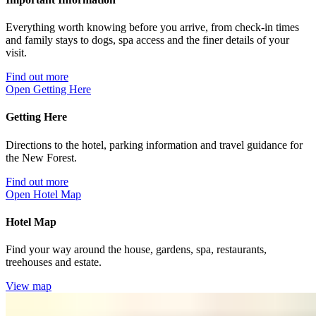
Everything worth knowing before you arrive, from check-in times
and family stays to dogs, spa access and the finer details of your
visit.​​​​‌ ‍ ​‍​‍‌‍ ‌ ​‍‌‍‍‌‌‍‌ ‌‍‍‌‌‍ ‍​‍​‍​ ‍‍​‍​‍‌ ​ ‌‍​‌‌‍ ‍‌‍‍‌‌ ‌​‌ ‍‌​‍ ‍‌‍‍‌‌‍ ​‍​‍​‍ ​​‍​‍‌‍‍​‌ ​‍‌‍‌‌‌‍‌‍​‍​‍​ ‍‍​‍​‍‌‍‍​‌ ‌​‌ ‌​‌ ​​‌ ​ ​ ‍‍​‍ ​‍ ‌‍ ​​‍ ‌‌‍​‌‌‍ ‍‌‍‌​​‍ ‌‌ ​‍​‍ ‌‌‍‍​‌‍ ‌ ‌​‌‍‌‌‌‍ ​‌ ​ ​‍ ‌‌ ​ ‌ ‌​‌ ‌‌‌‍‌​‌‍‍‌‌‍ ​‍ ‍‌ ‌‍‌‍‌‌‌ ​‍‌‍​ ‌‍‌‌‌‍ ​​‍ ‍‌‍​‌‌ ​​‌ ​​​‍ ‌‍‍‌‌‍ ‍‌ ‌​‌‍‌‌‌‍ ‍‌ ‌​​‍ ‌‍‌‌‌‍‌​‌‍‍‌‌ ‌​​‍ ‌‍ ‌‌‍ ‌‍‌​‌‍‌‌​ ‌‌ ​​‌ ​‍‌‍‌‌‌ ​ ‌‍‌‌‌‍ ‍‌ ‌​‌‍​‌‌ ‌​‌‍‍‌‌‍ ‌‍ ‍​ ‍ ‌‍‍‌‌‍‌​​ ‌​ ‌‌​ ‌ ​ ‌​​ ‍‌‌‍​ ‌‍‌‌‌‍​‍​ ‌ ​‍ ‌​ ​​​ ‍‌‌‍‌‍‌‍​ ​‍ ‌​ ‌​​ ​‍​ ‌‌​ ‌​​‍ ‌‌‍​‌​ ‌​​ ​ ​ ​‍​‍ ‌​ ‌​​ ​​​ ‌‌​ ‌‍‌‍​ ​ ‌ ​ ‌‌​ ‌ ‌‍​‌​ ‌‌‌‍​‌​ ‌ ​ ‍ ‌ ‌​‌ ‍‌‌ ​​‌‍‌‌​ ‌‌‍‍​‌‍ ‌ ‌​‌‍‌‌‌‍ ​‌‌​ ‌‍‍‌‌ ‌​‌‍‌‌‌‌​​‌‍​‌‌‍‌ ‌‍‌‌​ ‍ ‌ ​​‌‍​‌‌ ‌​‌‍‍​​ ‌‌ ​​‌‍​‌‌‍‌ ‌‍‌‌‌​​‍‌ ‌‌‌‍‍‌‌‍ ​‌‍‌​‌‍‌‌‌ ​‍​‍‌‌​ ‌‌‌​​‍‌‌ ‌‍‍ ‌‍‌‌‌ ‍‌​‍‌‌​ ​ ‌​‌​​‍‌‌​ ​ ‌​‌​​‍‌‌​ ​‍​ ​‍‌‍‌​‌‍‌‌​ ​​​ ​ ​ ​​‌‍‌‍‌‍​‌​ ​​‌‍​‍‌‍​‌‌‍​‍‌‍​‍​‍‌‌​ ​‍​ ​‍​‍‌‌​ ‌‌‌​‌​​‍ ‍‌‍​ ‌‍ ‌‍ ‍‌ ‌​‌‍‌‌‌‍ ‍‌ ‌​​‍‌‌​ ‌‌‌​​‍‌‌ ‌‍‍ ‌‍‌‌‌ ‍‌​‍‌‌​ ​ ‌​‌​​‍‌‌​ ​ ‌​‌​​‍‌‌​ ​‍​ ​‍​ ‌‌‌‍‌‌‌‍‌‍​ ‌​‌‍​‌​ ‌​‌‍​ ‌‍‌‌‌‍​‌​ ​ ‌‍‌‌​ ​ ​‍‌‌​ ​‍​ ​‍​‍‌‌​ ‌‌‌​‌​​‍ ‍‌‍‌‌‌ ‍​‌‍​ ‌‍‌‌‌ ​‍‌ ​​‌ ‌​​ ‌‍​‍‌‍​‌‌ ​ ‌‍‌‌‌‌‌‌‌ ​‍‌‍ ​​ ‌‌‍‍​‌ ‌​‌ ‌​‌ ​​‌ ​ ​‍‌‌​ ​ ‌​​‌​‍‌‌​ ​‍‌​‌‍​‍‌‌​ ​‍‌​‌‍‌‍ ​​‍ ‌‌‍​‌‌‍ ‍‌‍‌​​‍ ‌‌ ​‍​‍ ‌‌‍‍​‌‍ ‌ ‌​‌‍‌‌‌‍ ​‌ ​ ​‍ ‌‌ ​ ‌ ‌​‌ ‌‌‌‍‌​‌‍‍‌‌‍ ​‍ ‍‌ ‌‍‌‍‌‌‌ ​‍‌‍​ ‌‍‌‌‌‍ ​​‍ ‍‌‍​‌‌ ​​‌ ​​​‍‌‍‌‍‍‌‌‍‌​​ ‌​ ‌‌​ ‌ ​ ‌​​ ‍‌‌‍​ ‌‍‌‌‌‍​‍​ ‌ ​‍ ‌​ ​​​ ‍‌‌‍‌‍‌‍​ ​‍ ‌​ ‌​​ ​‍​ ‌‌​ ‌​​‍ ‌‌‍​‌​ ‌​​ ​ ​ ​‍​‍ ‌​ ‌​​ ​​​ ‌‌​ ‌‍‌‍​ ​ ‌ ​ ‌‌​ ‌ ‌‍​‌​ ‌‌‌‍​‌​ ‌ ​‍‌‍‌ ‌​‌ ‍‌‌ ​​‌‍‌‌​ ‌‌‍‍​‌‍ ‌ ‌​‌‍‌‌‌‍ ​‌‌​ ‌‍‍‌‌ ‌​‌‍‌‌‌‌​​‌‍​‌‌‍‌ ‌‍‌‌​‍‌‍‌ ​​‌‍​‌‌ ‌​‌‍‍​​ ‌‌ ​​‌‍​‌‌‍‌ ‌‍‌‌‌​​‍‌ ‌‌‌‍‍‌‌‍ ​‌‍‌​‌‍‌‌‌ ​‍​‍‌‌​ ‌‌‌​​‍‌‌ ‌‍‍ ‌‍‌‌‌ ‍‌​‍‌‌​ ​ ‌​‌​​‍‌‌​ ​ ‌​‌​​‍‌‌​ ​‍​ ​‍‌‍‌​‌‍‌‌​ ​​​ ​ ​ ​​‌‍‌‍‌‍​‌​ ​​‌‍​‍‌‍​‌‌‍​‍‌‍​‍​‍‌‌​ ​‍​ ​‍​‍‌‌​ ‌‌‌​‌​​‍ ‍‌‍​ ‌‍ ‌‍ ‍‌ ‌​‌‍‌‌‌‍ ‍‌ ‌​​‍‌‌​ ‌‌‌​​‍‌‌ ‌‍‍ ‌‍‌‌‌ ‍‌​‍‌‌​ ​ ‌​‌​​‍‌‌​ ​ ‌​‌​​‍‌‌​ ​‍​ ​‍​ ‌‌‌‍‌‌‌‍‌‍​ ‌​‌‍​‌​ ‌​‌‍​ ‌‍‌‌‌‍​‌​ ​ ‌‍‌‌​ ​ ​‍‌‌​ ​‍​ ​‍​‍‌‌​ ‌‌‌​‌​​‍ ‍‌‍‌‌‌ ‍​‌‍​ ‌‍‌‌‌ ​‍‌ ​​‌ ‌​​‍‌‍‌ ​​‌‍‌‌‌ ​‍‌ ​ ‌ ​​‌‍‌‌‌‍​ ‌ ‌​‌‍‍‌‌ ‌‍‌‍‌‌​ ‌‌ ​​‌ ‌‌‌‍​‍‌‍ ​‌‍‍‌‌ ​ ‌‍‍​‌‍‌‌‌‍‌​​‍​‍‌ ‌
Find out more​​​​‌ ‍ ​‍​‍‌‍ ‌ ​‍‌‍‍‌‌‍‌ ‌‍‍‌‌‍ ‍​‍​‍​ ‍‍​‍​‍‌ ​ ‌‍​‌‌‍ ‍‌‍‍‌‌ ‌​‌ ‍‌​‍ ‍‌‍‍‌‌‍ ​‍​‍​‍ ​​‍​‍‌‍‍​‌ ​‍‌‍‌‌‌‍‌‍​‍​‍​ ‍‍​‍​‍‌‍‍​‌ ‌​‌ ‌​‌ ​​‌ ​ ​ ‍‍​‍ ​‍ ‌‍ ​​‍ ‌‌‍​‌‌‍ ‍‌‍‌​​‍ ‌‌ ​‍​‍ ‌‌‍‍​‌‍ ‌ ‌​‌‍‌‌‌‍ ​‌ ​ ​‍ ‌‌ ​ ‌ ‌​‌ ‌‌‌‍‌​‌‍‍‌‌‍ ​‍ ‍‌ ‌‍‌‍‌‌‌ ​‍‌‍​ ‌‍‌‌‌‍ ​​‍ ‍‌‍​‌‌ ​​‌ ​​​‍ ‌‍‍‌‌‍ ‍‌ ‌​‌‍‌‌‌‍ ‍‌ ‌​​‍ ‌‍‌‌‌‍‌​‌‍‍‌‌ ‌​​‍ ‌‍ ‌‌‍ ‌‍‌​‌‍‌‌​ ‌‌ ​​‌ ​‍‌‍‌‌‌ ​ ‌‍‌‌‌‍ ‍‌ ‌​‌‍​‌‌ ‌​‌‍‍‌‌‍ ‌‍ ‍​ ‍ ‌‍‍‌‌‍‌​​ ‌​ ‌‌​ ‌ ​ ‌​​ ‍‌‌‍​ ‌‍‌‌‌‍​‍​ ‌ ​‍ ‌​ ​​​ ‍‌‌‍‌‍‌‍​ ​‍ ‌​ ‌​​ ​‍​ ‌‌​ ‌​​‍ ‌‌‍​‌​ ‌​​ ​ ​ ​‍​‍ ‌​ ‌​​ ​​​ ‌‌​ ‌‍‌‍​ ​ ‌ ​ ‌‌​ ‌ ‌‍​‌​ ‌‌‌‍​‌​ ‌ ​ ‍ ‌ ‌​‌ ‍‌‌ ​​‌‍‌‌​ ‌‌‍‍​‌‍ ‌ ‌​‌‍‌‌‌‍ ​‌‌​ ‌‍‍‌‌ ‌​‌‍‌‌‌‌​​‌‍​‌‌‍‌ ‌‍‌‌​ ‍ ‌ ​​‌‍​‌‌ ‌​‌‍‍​​ ‌‌ ​​‌‍​‌‌‍‌ ‌‍‌‌‌​​‍‌ ‌‌‌‍‍‌‌‍ ​‌‍‌​‌‍‌‌‌ ​‍​‍‌‌​ ‌‌‌​​‍‌‌ ‌‍‍ ‌‍‌‌‌ ‍‌​‍‌‌​ ​ ‌​‌​​‍‌‌​ ​ ‌​‌​​‍‌‌​ ​‍​ ​‍‌‍‌​‌‍‌‌​ ​​​ ​ ​ ​​‌‍‌‍‌‍​‌​ ​​‌‍​‍‌‍​‌‌‍​‍‌‍​‍​‍‌‌​ ​‍​ ​‍​‍‌‌​ ‌‌‌​‌​​‍ ‍‌‍​ ‌‍ ‌‍ ‍‌ ‌​‌‍‌‌‌‍ ‍‌ ‌​​‍‌‌​ ‌‌‌​​‍‌‌ ‌‍‍ ‌‍‌‌‌ ‍‌​‍‌‌​ ​ ‌​‌​​‍‌‌​ ​ ‌​‌​​‍‌‌​ ​‍​ ​‍​ ‌‌‌‍‌‌‌‍‌‍​ ‌​‌‍​‌​ ‌​‌‍​ ‌‍‌‌‌‍​‌​ ​ ‌‍‌‌​ ​ ​‍‌‌​ ​‍​ ​‍​‍‌‌​ ‌‌‌​‌​​‍ ‍‌ ​ ‌‍‌‌‌‍​ ‌‍ ‌‍ ‍‌‍‌​‌‍​‌‌ ​‍‌ ‍‌‌​​ ‌ ‌​‌‍​‌​‍ ‍‌‍ ​‌‍​‌‌‍​‍‌‍‌‌‌‍ ​​ ‌‍​‍‌‍​‌‌ ​ ‌‍‌‌‌‌‌‌‌ ​‍‌‍ ​​ ‌‌‍‍​‌ ‌​‌ ‌​‌ ​​‌ ​ ​‍‌‌​ ​ ‌​​‌​‍‌‌​ ​‍‌​‌‍​‍‌‌​ ​‍‌​‌‍‌‍ ​​‍ ‌‌‍​‌‌‍ ‍‌‍‌​​‍ ‌‌ ​‍​‍ ‌‌‍‍​‌‍ ‌ ‌​‌‍‌‌‌‍ ​‌ ​ ​‍ ‌‌ ​ ‌ ‌​‌ ‌‌‌‍‌​‌‍‍‌‌‍ ​‍ ‍‌ ‌‍‌‍‌‌‌ ​‍‌‍​ ‌‍‌‌‌‍ ​​‍ ‍‌‍​‌‌ ​​‌ ​​​‍‌‍‌‍‍‌‌‍‌​​ ‌​ ‌‌​ ‌ ​ ‌​​ ‍‌‌‍​ ‌‍‌‌‌‍​‍​ ‌ ​‍ ‌​ ​​​ ‍‌‌‍‌‍‌‍​ ​‍ ‌​ ‌​​ ​‍​ ‌‌​ ‌​​‍ ‌‌‍​‌​ ‌​​ ​ ​ ​‍​‍ ‌​ ‌​​ ​​​ ‌‌​ ‌‍‌‍​ ​ ‌ ​ ‌‌​ ‌ ‌‍​‌​ ‌‌‌‍​‌​ ‌ ​‍‌‍‌ ‌​‌ ‍‌‌ ​​‌‍‌‌​ ‌‌‍‍​‌‍ ‌ ‌​‌‍‌‌‌‍ ​‌‌​ ‌‍‍‌‌ ‌​‌‍‌‌‌‌​​‌‍​‌‌‍‌ ‌‍‌‌​‍‌‍‌ ​​‌‍​‌‌ ‌​‌‍‍​​ ‌‌ ​​‌‍​‌‌‍‌ ‌‍‌‌‌​​‍‌ ‌‌‌‍‍‌‌‍ ​‌‍‌​‌‍‌‌‌ ​‍​‍‌‌​ ‌‌‌​​‍‌‌ ‌‍‍ ‌‍‌‌‌ ‍‌​‍‌‌​ ​ ‌​‌​​‍‌‌​ ​ ‌​‌​​‍‌‌​ ​‍​ ​‍‌‍‌​‌‍‌‌​ ​​​ ​ ​ ​​‌‍‌‍‌‍​‌​ ​​‌‍​‍‌‍​‌‌‍​‍‌‍​‍​‍‌‌​ ​‍​ ​‍​‍‌‌​ ‌‌‌​‌​​‍ ‍‌‍​ ‌‍ ‌‍ ‍‌ ‌​‌‍‌‌‌‍ ‍‌ ‌​​‍‌‌​ ‌‌‌​​‍‌‌ ‌‍‍ ‌‍‌‌‌ ‍‌​‍‌‌​ ​ ‌​‌​​‍‌‌​ ​ ‌​‌​​‍‌‌​ ​‍​ ​‍​ ‌‌‌‍‌‌‌‍‌‍​ ‌​‌‍​‌​ ‌​‌‍​ ‌‍‌‌‌‍​‌​ ​ ‌‍‌‌​ ​ ​‍‌‌​ ​‍​ ​‍​‍‌‌​ ‌‌‌​‌​​‍ ‍‌ ​ ‌‍‌‌‌‍​ ‌‍ ‌‍ ‍‌‍‌​‌‍​‌‌ ​‍‌ ‍‌‌​​ ‌ ‌​‌‍​‌​‍ ‍‌‍ ​‌‍​‌‌‍​‍‌‍‌‌‌‍ ​​‍‌‍‌ ​​‌‍‌‌‌ ​‍‌ ​ ‌ ​​‌‍‌‌‌‍​ ‌ ‌​‌‍‍‌‌ ‌‍‌‍‌‌​ ‌‌ ​​‌ ‌‌‌‍​‍‌‍ ​‌‍‍‌‌ ​ ‌‍‍​‌‍‌‌‌‍‌​​‍​‍‌ ‌
Open Getting Here​​​​‌ ‍ ​‍​‍‌‍ ‌ ​‍‌‍‍‌‌‍‌ ‌‍‍‌‌‍ ‍​‍​‍​ ‍‍​‍​‍‌ ​ ‌‍​‌‌‍ ‍‌‍‍‌‌ ‌​‌ ‍‌​‍ ‍‌‍‍‌‌‍ ​‍​‍​‍ ​​‍​‍‌‍‍​‌ ​‍‌‍‌‌‌‍‌‍​‍​‍​ ‍‍​‍​‍‌‍‍​‌ ‌​‌ ‌​‌ ​​‌ ​ ​ ‍‍​‍ ​‍ ‌‍ ​​‍ ‌‌‍​‌‌‍ ‍‌‍‌​​‍ ‌‌ ​‍​‍ ‌‌‍‍​‌‍ ‌ ‌​‌‍‌‌‌‍ ​‌ ​ ​‍ ‌‌ ​ ‌ ‌​‌ ‌‌‌‍‌​‌‍‍‌‌‍ ​‍ ‍‌ ‌‍‌‍‌‌‌ ​‍‌‍​ ‌‍‌‌‌‍ ​​‍ ‍‌‍​‌‌ ​​‌ ​​​‍ ‌‍‍‌‌‍ ‍‌ ‌​‌‍‌‌‌‍ ‍‌ ‌​​‍ ‌‍‌‌‌‍‌​‌‍‍‌‌ ‌​​‍ ‌‍ ‌‌‍ ‌‍‌​‌‍‌‌​ ‌‌ ​​‌ ​‍‌‍‌‌‌ ​ ‌‍‌‌‌‍ ‍‌ ‌​‌‍​‌‌ ‌​‌‍‍‌‌‍ ‌‍ ‍​ ‍ ‌‍‍‌‌‍‌​​ ‌​ ‌‌​ ‌ ​ ‌​​ ‍‌‌‍​ ‌‍‌‌‌‍​‍​ ‌ ​‍ ‌​ ​​​ ‍‌‌‍‌‍‌‍​ ​‍ ‌​ ‌​​ ​‍​ ‌‌​ ‌​​‍ ‌‌‍​‌​ ‌​​ ​ ​ ​‍​‍ ‌​ ‌​​ ​​​ ‌‌​ ‌‍‌‍​ ​ ‌ ​ ‌‌​ ‌ ‌‍​‌​ ‌‌‌‍​‌​ ‌ ​ ‍ ‌ ‌​‌ ‍‌‌ ​​‌‍‌‌​ ‌‌‍‍​‌‍ ‌ ‌​‌‍‌‌‌‍ ​‌‌​ ‌‍‍‌‌ ‌​‌‍‌‌‌‌​​‌‍​‌‌‍‌ ‌‍‌‌​ ‍ ‌ ​​‌‍​‌‌ ‌​‌‍‍​​ ‌‌ ​​‌‍​‌‌‍‌ ‌‍‌‌‌​​‍‌ ‌‌‌‍‍‌‌‍ ​‌‍‌​‌‍‌‌‌ ​‍​‍‌‌​ ‌‌‌​​‍‌‌ ‌‍‍ ‌‍‌‌‌ ‍‌​‍‌‌​ ​ ‌​‌​​‍‌‌​ ​ ‌​‌​​‍‌‌​ ​‍​ ​‍‌‍‌​‌‍‌‌​ ​​​ ​ ​ ​​‌‍‌‍‌‍​‌​ ​​‌‍​‍‌‍​‌‌‍​‍‌‍​‍​‍‌‌​ ​‍​ ​‍​‍‌‌​ ‌‌‌​‌​​‍ ‍‌‍​ ‌‍ ‌‍ ‍‌ ‌​‌‍‌‌‌‍ ‍‌ ‌​​‍‌‌​ ‌‌‌​​‍‌‌ ‌‍‍ ‌‍‌‌‌ ‍‌​‍‌‌​ ​ ‌​‌​​‍‌‌​ ​ ‌​‌​​‍‌‌​ ​‍​ ​‍​ ‍​‌‍‌‌‌‍‌​​ ‌‌​ ​​​ ‌‍‌‍‌​​ ​ ​ ​‍‌‍​ ​ ​​‌‍‌‍​‍‌‌​ ​‍​ ​‍​‍‌‌​ ‌‌‌​‌​​‍ ‍‌ ‌​‌‍‍‌‌ ‌​‌‍ ​‌‍‌‌​ ‌‍​‍‌‍​‌‌ ​ ‌‍‌‌‌‌‌‌‌ ​‍‌‍ ​​ ‌‌‍‍​‌ ‌​‌ ‌​‌ ​​‌ ​ ​‍‌‌​ ​ ‌​​‌​‍‌‌​ ​‍‌​‌‍​‍‌‌​ ​‍‌​‌‍‌‍ ​​‍ ‌‌‍​‌‌‍ ‍‌‍‌​​‍ ‌‌ ​‍​‍ ‌‌‍‍​‌‍ ‌ ‌​‌‍‌‌‌‍ ​‌ ​ ​‍ ‌‌ ​ ‌ ‌​‌ ‌‌‌‍‌​‌‍‍‌‌‍ ​‍ ‍‌ ‌‍‌‍‌‌‌ ​‍‌‍​ ‌‍‌‌‌‍ ​​‍ ‍‌‍​‌‌ ​​‌ ​​​‍‌‍‌‍‍‌‌‍‌​​ ‌​ ‌‌​ ‌ ​ ‌​​ ‍‌‌‍​ ‌‍‌‌‌‍​‍​ ‌ ​‍ ‌​ ​​​ ‍‌‌‍‌‍‌‍​ ​‍ ‌​ ‌​​ ​‍​ ‌‌​ ‌​​‍ ‌‌‍​‌​ ‌​​ ​ ​ ​‍​‍ ‌​ ‌​​ ​​​ ‌‌​ ‌‍‌‍​ ​ ‌ ​ ‌‌​ ‌ ‌‍​‌​ ‌‌‌‍​‌​ ‌ ​‍‌‍‌ ‌​‌ ‍‌‌ ​​‌‍‌‌​ ‌‌‍‍​‌‍ ‌ ‌​‌‍‌‌‌‍ ​‌‌​ ‌‍‍‌‌ ‌​‌‍‌‌‌‌​​‌‍​‌‌‍‌ ‌‍‌‌​‍‌‍‌ ​​‌‍​‌‌ ‌​‌‍‍​​ ‌‌ ​​‌‍​‌‌‍‌ ‌‍‌‌‌​​‍‌ ‌‌‌‍‍‌‌‍ ​‌‍‌​‌‍‌‌‌ ​‍​‍‌‌​ ‌‌‌​​‍‌‌ ‌‍‍ ‌‍‌‌‌ ‍‌​‍‌‌​ ​ ‌​‌​​‍‌‌​ ​ ‌​‌​​‍‌‌​ ​‍​ ​‍‌‍‌​‌‍‌‌​ ​​​ ​ ​ ​​‌‍‌‍‌‍​‌​ ​​‌‍​‍‌‍​‌‌‍​‍‌‍​‍​‍‌‌​ ​‍​ ​‍​‍‌‌​ ‌‌‌​‌​​‍ ‍‌‍​ ‌‍ ‌‍ ‍‌ ‌​‌‍‌‌‌‍ ‍‌ ‌​​‍‌‌​ ‌‌‌​​‍‌‌ ‌‍‍ ‌‍‌‌‌ ‍‌​‍‌‌​ ​ ‌​‌​​‍‌‌​ ​ ‌​‌​​‍‌‌​ ​‍​ ​‍​ ‍​‌‍‌‌‌‍‌​​ ‌‌​ ​​​ ‌‍‌‍‌​​ ​ ​ ​‍‌‍​ ​ ​​‌‍‌‍​‍‌‌​ ​‍​ ​‍​‍‌‌​ ‌‌‌​‌​​‍ ‍‌ ‌​‌‍‍‌‌ ‌​‌‍ ​‌‍‌‌​‍‌‍‌ ​​‌‍‌‌‌ ​‍‌ ​ ‌ ​​‌‍‌‌‌‍​ ‌ ‌​‌‍‍‌‌ ‌‍‌‍‌‌​ ‌‌ ​​‌ ‌‌‌‍​‍‌‍ ​‌‍‍‌‌ ​ ‌‍‍​‌‍‌‌‌‍‌​​‍​‍‌ ‌
Getting Here​​​​‌ ‍ ​‍​‍‌‍ ‌ ​‍‌‍‍‌‌‍‌ ‌‍‍‌‌‍ ‍​‍​‍​ ‍‍​‍​‍‌ ​ ‌‍​‌‌‍ ‍‌‍‍‌‌ ‌​‌ ‍‌​‍ ‍‌‍‍‌‌‍ ​‍​‍​‍ ​​‍​‍‌‍‍​‌ ​‍‌‍‌‌‌‍‌‍​‍​‍​ ‍‍​‍​‍‌‍‍​‌ ‌​‌ ‌​‌ ​​‌ ​ ​ ‍‍​‍ ​‍ ‌‍ ​​‍ ‌‌‍​‌‌‍ ‍‌‍‌​​‍ ‌‌ ​‍​‍ ‌‌‍‍​‌‍ ‌ ‌​‌‍‌‌‌‍ ​‌ ​ ​‍ ‌‌ ​ ‌ ‌​‌ ‌‌‌‍‌​‌‍‍‌‌‍ ​‍ ‍‌ ‌‍‌‍‌‌‌ ​‍‌‍​ ‌‍‌‌‌‍ ​​‍ ‍‌‍​‌‌ ​​‌ ​​​‍ ‌‍‍‌‌‍ ‍‌ ‌​‌‍‌‌‌‍ ‍‌ ‌​​‍ ‌‍‌‌‌‍‌​‌‍‍‌‌ ‌​​‍ ‌‍ ‌‌‍ ‌‍‌​‌‍‌‌​ ‌‌ ​​‌ ​‍‌‍‌‌‌ ​ ‌‍‌‌‌‍ ‍‌ ‌​‌‍​‌‌ ‌​‌‍‍‌‌‍ ‌‍ ‍​ ‍ ‌‍‍‌‌‍‌​​ ‌​ ‌‌​ ‌ ​ ‌​​ ‍‌‌‍​ ‌‍‌‌‌‍​‍​ ‌ ​‍ ‌​ ​​​ ‍‌‌‍‌‍‌‍​ ​‍ ‌​ ‌​​ ​‍​ ‌‌​ ‌​​‍ ‌‌‍​‌​ ‌​​ ​ ​ ​‍​‍ ‌​ ‌​​ ​​​ ‌‌​ ‌‍‌‍​ ​ ‌ ​ ‌‌​ ‌ ‌‍​‌​ ‌‌‌‍​‌​ ‌ ​ ‍ ‌ ‌​‌ ‍‌‌ ​​‌‍‌‌​ ‌‌‍‍​‌‍ ‌ ‌​‌‍‌‌‌‍ ​‌‌​ ‌‍‍‌‌ ‌​‌‍‌‌‌‌​​‌‍​‌‌‍‌ ‌‍‌‌​ ‍ ‌ ​​‌‍​‌‌ ‌​‌‍‍​​ ‌‌ ​​‌‍​‌‌‍‌ ‌‍‌‌‌​​‍‌ ‌‌‌‍‍‌‌‍ ​‌‍‌​‌‍‌‌‌ ​‍​‍‌‌​ ‌‌‌​​‍‌‌ ‌‍‍ ‌‍‌‌‌ ‍‌​‍‌‌​ ​ ‌​‌​​‍‌‌​ ​ ‌​‌​​‍‌‌​ ​‍​ ​‍‌‍‌​‌‍‌‌​ ​​​ ​ ​ ​​‌‍‌‍‌‍​‌​ ​​‌‍​‍‌‍​‌‌‍​‍‌‍​‍​‍‌‌​ ​‍​ ​‍​‍‌‌​ ‌‌‌​‌​​‍ ‍‌‍​ ‌‍ ‌‍ ‍‌ ‌​‌‍‌‌‌‍ ‍‌ ‌​​‍‌‌​ ‌‌‌​​‍‌‌ ‌‍‍ ‌‍‌‌‌ ‍‌​‍‌‌​ ​ ‌​‌​​‍‌‌​ ​ ‌​‌​​‍‌‌​ ​‍​ ​‍​ ‍​‌‍‌‌‌‍‌​​ ‌‌​ ​​​ ‌‍‌‍‌​​ ​ ​ ​‍‌‍​ ​ ​​‌‍‌‍​‍‌‌​ ​‍​ ​‍​‍‌‌​ ‌‌‌​‌​​‍ ‍‌ ‌​‌‍‍‌‌ ‌​‌‍ ​‌‍‌‌​ ‌‍​‍‌‍​‌‌ ​ ‌‍‌‌‌‌‌‌‌ ​‍‌‍ ​​ ‌‌‍‍​‌ ‌​‌ ‌​‌ ​​‌ ​ ​‍‌‌​ ​ ‌​​‌​‍‌‌​ ​‍‌​‌‍​‍‌‌​ ​‍‌​‌‍‌‍ ​​‍ ‌‌‍​‌‌‍ ‍‌‍‌​​‍ ‌‌ ​‍​‍ ‌‌‍‍​‌‍ ‌ ‌​‌‍‌‌‌‍ ​‌ ​ ​‍ ‌‌ ​ ‌ ‌​‌ ‌‌‌‍‌​‌‍‍‌‌‍ ​‍ ‍‌ ‌‍‌‍‌‌‌ ​‍‌‍​ ‌‍‌‌‌‍ ​​‍ ‍‌‍​‌‌ ​​‌ ​​​‍‌‍‌‍‍‌‌‍‌​​ ‌​ ‌‌​ ‌ ​ ‌​​ ‍‌‌‍​ ‌‍‌‌‌‍​‍​ ‌ ​‍ ‌​ ​​​ ‍‌‌‍‌‍‌‍​ ​‍ ‌​ ‌​​ ​‍​ ‌‌​ ‌​​‍ ‌‌‍​‌​ ‌​​ ​ ​ ​‍​‍ ‌​ ‌​​ ​​​ ‌‌​ ‌‍‌‍​ ​ ‌ ​ ‌‌​ ‌ ‌‍​‌​ ‌‌‌‍​‌​ ‌ ​‍‌‍‌ ‌​‌ ‍‌‌ ​​‌‍‌‌​ ‌‌‍‍​‌‍ ‌ ‌​‌‍‌‌‌‍ ​‌‌​ ‌‍‍‌‌ ‌​‌‍‌‌‌‌​​‌‍​‌‌‍‌ ‌‍‌‌​‍‌‍‌ ​​‌‍​‌‌ ‌​‌‍‍​​ ‌‌ ​​‌‍​‌‌‍‌ ‌‍‌‌‌​​‍‌ ‌‌‌‍‍‌‌‍ ​‌‍‌​‌‍‌‌‌ ​‍​‍‌‌​ ‌‌‌​​‍‌‌ ‌‍‍ ‌‍‌‌‌ ‍‌​‍‌‌​ ​ ‌​‌​​‍‌‌​ ​ ‌​‌​​‍‌‌​ ​‍​ ​‍‌‍‌​‌‍‌‌​ ​​​ ​ ​ ​​‌‍‌‍‌‍​‌​ ​​‌‍​‍‌‍​‌‌‍​‍‌‍​‍​‍‌‌​ ​‍​ ​‍​‍‌‌​ ‌‌‌​‌​​‍ ‍‌‍​ ‌‍ ‌‍ ‍‌ ‌​‌‍‌‌‌‍ ‍‌ ‌​​‍‌‌​ ‌‌‌​​‍‌‌ ‌‍‍ ‌‍‌‌‌ ‍‌​‍‌‌​ ​ ‌​‌​​‍‌‌​ ​ ‌​‌​​‍‌‌​ ​‍​ ​‍​ ‍​‌‍‌‌‌‍‌​​ ‌‌​ ​​​ ‌‍‌‍‌​​ ​ ​ ​‍‌‍​ ​ ​​‌‍‌‍​‍‌‌​ ​‍​ ​‍​‍‌‌​ ‌‌‌​‌​​‍ ‍‌ ‌​‌‍‍‌‌ ‌​‌‍ ​‌‍‌‌​‍‌‍‌ ​​‌‍‌‌‌ ​‍‌ ​ ‌ ​​‌‍‌‌‌‍​ ‌ ‌​‌‍‍‌‌ ‌‍‌‍‌‌​ ‌‌ ​​‌ ‌‌‌‍​‍‌‍ ​‌‍‍‌‌ ​ ‌‍‍​‌‍‌‌‌‍‌​​‍​‍‌ ‌
Directions to the hotel, parking information and travel guidance for
the New Forest. ​​​​‌ ‍ ​‍​‍‌‍ ‌ ​‍‌‍‍‌‌‍‌ ‌‍‍‌‌‍ ‍​‍​‍​ ‍‍​‍​‍‌ ​ ‌‍​‌‌‍ ‍‌‍‍‌‌ ‌​‌ ‍‌​‍ ‍‌‍‍‌‌‍ ​‍​‍​‍ ​​‍​‍‌‍‍​‌ ​‍‌‍‌‌‌‍‌‍​‍​‍​ ‍‍​‍​‍‌‍‍​‌ ‌​‌ ‌​‌ ​​‌ ​ ​ ‍‍​‍ ​‍ ‌‍ ​​‍ ‌‌‍​‌‌‍ ‍‌‍‌​​‍ ‌‌ ​‍​‍ ‌‌‍‍​‌‍ ‌ ‌​‌‍‌‌‌‍ ​‌ ​ ​‍ ‌‌ ​ ‌ ‌​‌ ‌‌‌‍‌​‌‍‍‌‌‍ ​‍ ‍‌ ‌‍‌‍‌‌‌ ​‍‌‍​ ‌‍‌‌‌‍ ​​‍ ‍‌‍​‌‌ ​​‌ ​​​‍ ‌‍‍‌‌‍ ‍‌ ‌​‌‍‌‌‌‍ ‍‌ ‌​​‍ ‌‍‌‌‌‍‌​‌‍‍‌‌ ‌​​‍ ‌‍ ‌‌‍ ‌‍‌​‌‍‌‌​ ‌‌ ​​‌ ​‍‌‍‌‌‌ ​ ‌‍‌‌‌‍ ‍‌ ‌​‌‍​‌‌ ‌​‌‍‍‌‌‍ ‌‍ ‍​ ‍ ‌‍‍‌‌‍‌​​ ‌​ ‌‌​ ‌ ​ ‌​​ ‍‌‌‍​ ‌‍‌‌‌‍​‍​ ‌ ​‍ ‌​ ​​​ ‍‌‌‍‌‍‌‍​ ​‍ ‌​ ‌​​ ​‍​ ‌‌​ ‌​​‍ ‌‌‍​‌​ ‌​​ ​ ​ ​‍​‍ ‌​ ‌​​ ​​​ ‌‌​ ‌‍‌‍​ ​ ‌ ​ ‌‌​ ‌ ‌‍​‌​ ‌‌‌‍​‌​ ‌ ​ ‍ ‌ ‌​‌ ‍‌‌ ​​‌‍‌‌​ ‌‌‍‍​‌‍ ‌ ‌​‌‍‌‌‌‍ ​‌‌​ ‌‍‍‌‌ ‌​‌‍‌‌‌‌​​‌‍​‌‌‍‌ ‌‍‌‌​ ‍ ‌ ​​‌‍​‌‌ ‌​‌‍‍​​ ‌‌ ​​‌‍​‌‌‍‌ ‌‍‌‌‌​​‍‌ ‌‌‌‍‍‌‌‍ ​‌‍‌​‌‍‌‌‌ ​‍​‍‌‌​ ‌‌‌​​‍‌‌ ‌‍‍ ‌‍‌‌‌ ‍‌​‍‌‌​ ​ ‌​‌​​‍‌‌​ ​ ‌​‌​​‍‌‌​ ​‍​ ​‍‌‍‌​‌‍‌‌​ ​​​ ​ ​ ​​‌‍‌‍‌‍​‌​ ​​‌‍​‍‌‍​‌‌‍​‍‌‍​‍​‍‌‌​ ​‍​ ​‍​‍‌‌​ ‌‌‌​‌​​‍ ‍‌‍​ ‌‍ ‌‍ ‍‌ ‌​‌‍‌‌‌‍ ‍‌ ‌​​‍‌‌​ ‌‌‌​​‍‌‌ ‌‍‍ ‌‍‌‌‌ ‍‌​‍‌‌​ ​ ‌​‌​​‍‌‌​ ​ ‌​‌​​‍‌‌​ ​‍​ ​‍​ ‍​‌‍‌‌‌‍‌​​ ‌‌​ ​​​ ‌‍‌‍‌​​ ​ ​ ​‍‌‍​ ​ ​​‌‍‌‍​‍‌‌​ ​‍​ ​‍​‍‌‌​ ‌‌‌​‌​​‍ ‍‌‍‌‌‌ ‍​‌‍​ ‌‍‌‌‌ ​‍‌ ​​‌ ‌​​ ‌‍​‍‌‍​‌‌ ​ ‌‍‌‌‌‌‌‌‌ ​‍‌‍ ​​ ‌‌‍‍​‌ ‌​‌ ‌​‌ ​​‌ ​ ​‍‌‌​ ​ ‌​​‌​‍‌‌​ ​‍‌​‌‍​‍‌‌​ ​‍‌​‌‍‌‍ ​​‍ ‌‌‍​‌‌‍ ‍‌‍‌​​‍ ‌‌ ​‍​‍ ‌‌‍‍​‌‍ ‌ ‌​‌‍‌‌‌‍ ​‌ ​ ​‍ ‌‌ ​ ‌ ‌​‌ ‌‌‌‍‌​‌‍‍‌‌‍ ​‍ ‍‌ ‌‍‌‍‌‌‌ ​‍‌‍​ ‌‍‌‌‌‍ ​​‍ ‍‌‍​‌‌ ​​‌ ​​​‍‌‍‌‍‍‌‌‍‌​​ ‌​ ‌‌​ ‌ ​ ‌​​ ‍‌‌‍​ ‌‍‌‌‌‍​‍​ ‌ ​‍ ‌​ ​​​ ‍‌‌‍‌‍‌‍​ ​‍ ‌​ ‌​​ ​‍​ ‌‌​ ‌​​‍ ‌‌‍​‌​ ‌​​ ​ ​ ​‍​‍ ‌​ ‌​​ ​​​ ‌‌​ ‌‍‌‍​ ​ ‌ ​ ‌‌​ ‌ ‌‍​‌​ ‌‌‌‍​‌​ ‌ ​‍‌‍‌ ‌​‌ ‍‌‌ ​​‌‍‌‌​ ‌‌‍‍​‌‍ ‌ ‌​‌‍‌‌‌‍ ​‌‌​ ‌‍‍‌‌ ‌​‌‍‌‌‌‌​​‌‍​‌‌‍‌ ‌‍‌‌​‍‌‍‌ ​​‌‍​‌‌ ‌​‌‍‍​​ ‌‌ ​​‌‍​‌‌‍‌ ‌‍‌‌‌​​‍‌ ‌‌‌‍‍‌‌‍ ​‌‍‌​‌‍‌‌‌ ​‍​‍‌‌​ ‌‌‌​​‍‌‌ ‌‍‍ ‌‍‌‌‌ ‍‌​‍‌‌​ ​ ‌​‌​​‍‌‌​ ​ ‌​‌​​‍‌‌​ ​‍​ ​‍‌‍‌​‌‍‌‌​ ​​​ ​ ​ ​​‌‍‌‍‌‍​‌​ ​​‌‍​‍‌‍​‌‌‍​‍‌‍​‍​‍‌‌​ ​‍​ ​‍​‍‌‌​ ‌‌‌​‌​​‍ ‍‌‍​ ‌‍ ‌‍ ‍‌ ‌​‌‍‌‌‌‍ ‍‌ ‌​​‍‌‌​ ‌‌‌​​‍‌‌ ‌‍‍ ‌‍‌‌‌ ‍‌​‍‌‌​ ​ ‌​‌​​‍‌‌​ ​ ‌​‌​​‍‌‌​ ​‍​ ​‍​ ‍​‌‍‌‌‌‍‌​​ ‌‌​ ​​​ ‌‍‌‍‌​​ ​ ​ ​‍‌‍​ ​ ​​‌‍‌‍​‍‌‌​ ​‍​ ​‍​‍‌‌​ ‌‌‌​‌​​‍ ‍‌‍‌‌‌ ‍​‌‍​ ‌‍‌‌‌ ​‍‌ ​​‌ ‌​​‍‌‍‌ ​​‌‍‌‌‌ ​‍‌ ​ ‌ ​​‌‍‌‌‌‍​ ‌ ‌​‌‍‍‌‌ ‌‍‌‍‌‌​ ‌‌ ​​‌ ‌‌‌‍​‍‌‍ ​‌‍‍‌‌ ​ ‌‍‍​‌‍‌‌‌‍‌​​‍​‍‌ ‌
Find out more​​​​‌ ‍ ​‍​‍‌‍ ‌ ​‍‌‍‍‌‌‍‌ ‌‍‍‌‌‍ ‍​‍​‍​ ‍‍​‍​‍‌ ​ ‌‍​‌‌‍ ‍‌‍‍‌‌ ‌​‌ ‍‌​‍ ‍‌‍‍‌‌‍ ​‍​‍​‍ ​​‍​‍‌‍‍​‌ ​‍‌‍‌‌‌‍‌‍​‍​‍​ ‍‍​‍​‍‌‍‍​‌ ‌​‌ ‌​‌ ​​‌ ​ ​ ‍‍​‍ ​‍ ‌‍ ​​‍ ‌‌‍​‌‌‍ ‍‌‍‌​​‍ ‌‌ ​‍​‍ ‌‌‍‍​‌‍ ‌ ‌​‌‍‌‌‌‍ ​‌ ​ ​‍ ‌‌ ​ ‌ ‌​‌ ‌‌‌‍‌​‌‍‍‌‌‍ ​‍ ‍‌ ‌‍‌‍‌‌‌ ​‍‌‍​ ‌‍‌‌‌‍ ​​‍ ‍‌‍​‌‌ ​​‌ ​​​‍ ‌‍‍‌‌‍ ‍‌ ‌​‌‍‌‌‌‍ ‍‌ ‌​​‍ ‌‍‌‌‌‍‌​‌‍‍‌‌ ‌​​‍ ‌‍ ‌‌‍ ‌‍‌​‌‍‌‌​ ‌‌ ​​‌ ​‍‌‍‌‌‌ ​ ‌‍‌‌‌‍ ‍‌ ‌​‌‍​‌‌ ‌​‌‍‍‌‌‍ ‌‍ ‍​ ‍ ‌‍‍‌‌‍‌​​ ‌​ ‌‌​ ‌ ​ ‌​​ ‍‌‌‍​ ‌‍‌‌‌‍​‍​ ‌ ​‍ ‌​ ​​​ ‍‌‌‍‌‍‌‍​ ​‍ ‌​ ‌​​ ​‍​ ‌‌​ ‌​​‍ ‌‌‍​‌​ ‌​​ ​ ​ ​‍​‍ ‌​ ‌​​ ​​​ ‌‌​ ‌‍‌‍​ ​ ‌ ​ ‌‌​ ‌ ‌‍​‌​ ‌‌‌‍​‌​ ‌ ​ ‍ ‌ ‌​‌ ‍‌‌ ​​‌‍‌‌​ ‌‌‍‍​‌‍ ‌ ‌​‌‍‌‌‌‍ ​‌‌​ ‌‍‍‌‌ ‌​‌‍‌‌‌‌​​‌‍​‌‌‍‌ ‌‍‌‌​ ‍ ‌ ​​‌‍​‌‌ ‌​‌‍‍​​ ‌‌ ​​‌‍​‌‌‍‌ ‌‍‌‌‌​​‍‌ ‌‌‌‍‍‌‌‍ ​‌‍‌​‌‍‌‌‌ ​‍​‍‌‌​ ‌‌‌​​‍‌‌ ‌‍‍ ‌‍‌‌‌ ‍‌​‍‌‌​ ​ ‌​‌​​‍‌‌​ ​ ‌​‌​​‍‌‌​ ​‍​ ​‍‌‍‌​‌‍‌‌​ ​​​ ​ ​ ​​‌‍‌‍‌‍​‌​ ​​‌‍​‍‌‍​‌‌‍​‍‌‍​‍​‍‌‌​ ​‍​ ​‍​‍‌‌​ ‌‌‌​‌​​‍ ‍‌‍​ ‌‍ ‌‍ ‍‌ ‌​‌‍‌‌‌‍ ‍‌ ‌​​‍‌‌​ ‌‌‌​​‍‌‌ ‌‍‍ ‌‍‌‌‌ ‍‌​‍‌‌​ ​ ‌​‌​​‍‌‌​ ​ ‌​‌​​‍‌‌​ ​‍​ ​‍​ ‍​‌‍‌‌‌‍‌​​ ‌‌​ ​​​ ‌‍‌‍‌​​ ​ ​ ​‍‌‍​ ​ ​​‌‍‌‍​‍‌‌​ ​‍​ ​‍​‍‌‌​ ‌‌‌​‌​​‍ ‍‌ ​ ‌‍‌‌‌‍​ ‌‍ ‌‍ ‍‌‍‌​‌‍​‌‌ ​‍‌ ‍‌‌​​ ‌ ‌​‌‍​‌​‍ ‍‌‍ ​‌‍​‌‌‍​‍‌‍‌‌‌‍ ​​ ‌‍​‍‌‍​‌‌ ​ ‌‍‌‌‌‌‌‌‌ ​‍‌‍ ​​ ‌‌‍‍​‌ ‌​‌ ‌​‌ ​​‌ ​ ​‍‌‌​ ​ ‌​​‌​‍‌‌​ ​‍‌​‌‍​‍‌‌​ ​‍‌​‌‍‌‍ ​​‍ ‌‌‍​‌‌‍ ‍‌‍‌​​‍ ‌‌ ​‍​‍ ‌‌‍‍​‌‍ ‌ ‌​‌‍‌‌‌‍ ​‌ ​ ​‍ ‌‌ ​ ‌ ‌​‌ ‌‌‌‍‌​‌‍‍‌‌‍ ​‍ ‍‌ ‌‍‌‍‌‌‌ ​‍‌‍​ ‌‍‌‌‌‍ ​​‍ ‍‌‍​‌‌ ​​‌ ​​​‍‌‍‌‍‍‌‌‍‌​​ ‌​ ‌‌​ ‌ ​ ‌​​ ‍‌‌‍​ ‌‍‌‌‌‍​‍​ ‌ ​‍ ‌​ ​​​ ‍‌‌‍‌‍‌‍​ ​‍ ‌​ ‌​​ ​‍​ ‌‌​ ‌​​‍ ‌‌‍​‌​ ‌​​ ​ ​ ​‍​‍ ‌​ ‌​​ ​​​ ‌‌​ ‌‍‌‍​ ​ ‌ ​ ‌‌​ ‌ ‌‍​‌​ ‌‌‌‍​‌​ ‌ ​‍‌‍‌ ‌​‌ ‍‌‌ ​​‌‍‌‌​ ‌‌‍‍​‌‍ ‌ ‌​‌‍‌‌‌‍ ​‌‌​ ‌‍‍‌‌ ‌​‌‍‌‌‌‌​​‌‍​‌‌‍‌ ‌‍‌‌​‍‌‍‌ ​​‌‍​‌‌ ‌​‌‍‍​​ ‌‌ ​​‌‍​‌‌‍‌ ‌‍‌‌‌​​‍‌ ‌‌‌‍‍‌‌‍ ​‌‍‌​‌‍‌‌‌ ​‍​‍‌‌​ ‌‌‌​​‍‌‌ ‌‍‍ ‌‍‌‌‌ ‍‌​‍‌‌​ ​ ‌​‌​​‍‌‌​ ​ ‌​‌​​‍‌‌​ ​‍​ ​‍‌‍‌​‌‍‌‌​ ​​​ ​ ​ ​​‌‍‌‍‌‍​‌​ ​​‌‍​‍‌‍​‌‌‍​‍‌‍​‍​‍‌‌​ ​‍​ ​‍​‍‌‌​ ‌‌‌​‌​​‍ ‍‌‍​ ‌‍ ‌‍ ‍‌ ‌​‌‍‌‌‌‍ ‍‌ ‌​​‍‌‌​ ‌‌‌​​‍‌‌ ‌‍‍ ‌‍‌‌‌ ‍‌​‍‌‌​ ​ ‌​‌​​‍‌‌​ ​ ‌​‌​​‍‌‌​ ​‍​ ​‍​ ‍​‌‍‌‌‌‍‌​​ ‌‌​ ​​​ ‌‍‌‍‌​​ ​ ​ ​‍‌‍​ ​ ​​‌‍‌‍​‍‌‌​ ​‍​ ​‍​‍‌‌​ ‌‌‌​‌​​‍ ‍‌ ​ ‌‍‌‌‌‍​ ‌‍ ‌‍ ‍‌‍‌​‌‍​‌‌ ​‍‌ ‍‌‌​​ ‌ ‌​‌‍​‌​‍ ‍‌‍ ​‌‍​‌‌‍​‍‌‍‌‌‌‍ ​​‍‌‍‌ ​​‌‍‌‌‌ ​‍‌ ​ ‌ ​​‌‍‌‌‌‍​ ‌ ‌​‌‍‍‌‌ ‌‍‌‍‌‌​ ‌‌ ​​‌ ‌‌‌‍​‍‌‍ ​‌‍‍‌‌ ​ ‌‍‍​‌‍‌‌‌‍‌​​‍​‍‌ ‌
Open Hotel Map​​​​‌ ‍ ​‍​‍‌‍ ‌ ​‍‌‍‍‌‌‍‌ ‌‍‍‌‌‍ ‍​‍​‍​ ‍‍​‍​‍‌ ​ ‌‍​‌‌‍ ‍‌‍‍‌‌ ‌​‌ ‍‌​‍ ‍‌‍‍‌‌‍ ​‍​‍​‍ ​​‍​‍‌‍‍​‌ ​‍‌‍‌‌‌‍‌‍​‍​‍​ ‍‍​‍​‍‌‍‍​‌ ‌​‌ ‌​‌ ​​‌ ​ ​ ‍‍​‍ ​‍ ‌‍ ​​‍ ‌‌‍​‌‌‍ ‍‌‍‌​​‍ ‌‌ ​‍​‍ ‌‌‍‍​‌‍ ‌ ‌​‌‍‌‌‌‍ ​‌ ​ ​‍ ‌‌ ​ ‌ ‌​‌ ‌‌‌‍‌​‌‍‍‌‌‍ ​‍ ‍‌ ‌‍‌‍‌‌‌ ​‍‌‍​ ‌‍‌‌‌‍ ​​‍ ‍‌‍​‌‌ ​​‌ ​​​‍ ‌‍‍‌‌‍ ‍‌ ‌​‌‍‌‌‌‍ ‍‌ ‌​​‍ ‌‍‌‌‌‍‌​‌‍‍‌‌ ‌​​‍ ‌‍ ‌‌‍ ‌‍‌​‌‍‌‌​ ‌‌ ​​‌ ​‍‌‍‌‌‌ ​ ‌‍‌‌‌‍ ‍‌ ‌​‌‍​‌‌ ‌​‌‍‍‌‌‍ ‌‍ ‍​ ‍ ‌‍‍‌‌‍‌​​ ‌​ ‌‌​ ‌ ​ ‌​​ ‍‌‌‍​ ‌‍‌‌‌‍​‍​ ‌ ​‍ ‌​ ​​​ ‍‌‌‍‌‍‌‍​ ​‍ ‌​ ‌​​ ​‍​ ‌‌​ ‌​​‍ ‌‌‍​‌​ ‌​​ ​ ​ ​‍​‍ ‌​ ‌​​ ​​​ ‌‌​ ‌‍‌‍​ ​ ‌ ​ ‌‌​ ‌ ‌‍​‌​ ‌‌‌‍​‌​ ‌ ​ ‍ ‌ ‌​‌ ‍‌‌ ​​‌‍‌‌​ ‌‌‍‍​‌‍ ‌ ‌​‌‍‌‌‌‍ ​‌‌​ ‌‍‍‌‌ ‌​‌‍‌‌‌‌​​‌‍​‌‌‍‌ ‌‍‌‌​ ‍ ‌ ​​‌‍​‌‌ ‌​‌‍‍​​ ‌‌ ​​‌‍​‌‌‍‌ ‌‍‌‌‌​​‍‌ ‌‌‌‍‍‌‌‍ ​‌‍‌​‌‍‌‌‌ ​‍​‍‌‌​ ‌‌‌​​‍‌‌ ‌‍‍ ‌‍‌‌‌ ‍‌​‍‌‌​ ​ ‌​‌​​‍‌‌​ ​ ‌​‌​​‍‌‌​ ​‍​ ​‍‌‍‌​‌‍‌‌​ ​​​ ​ ​ ​​‌‍‌‍‌‍​‌​ ​​‌‍​‍‌‍​‌‌‍​‍‌‍​‍​‍‌‌​ ​‍​ ​‍​‍‌‌​ ‌‌‌​‌​​‍ ‍‌‍​ ‌‍ ‌‍ ‍‌ ‌​‌‍‌‌‌‍ ‍‌ ‌​​‍‌‌​ ‌‌‌​​‍‌‌ ‌‍‍ ‌‍‌‌‌ ‍‌​‍‌‌​ ​ ‌​‌​​‍‌‌​ ​ ‌​‌​​‍‌‌​ ​‍​ ​‍‌‍‌‍​ ‍​‌‍‌‍​ ‍‌​ ‌‍​ ‌​‌‍​ ‌‍​‌‌‍​ ‌‍​‌​ ‌‌​ ‍‌​‍‌‌​ ​‍​ ​‍​‍‌‌​ ‌‌‌​‌​​‍ ‍‌ ‌​‌‍‍‌‌ ‌​‌‍ ​‌‍‌‌​ ‌‍​‍‌‍​‌‌ ​ ‌‍‌‌‌‌‌‌‌ ​‍‌‍ ​​ ‌‌‍‍​‌ ‌​‌ ‌​‌ ​​‌ ​ ​‍‌‌​ ​ ‌​​‌​‍‌‌​ ​‍‌​‌‍​‍‌‌​ ​‍‌​‌‍‌‍ ​​‍ ‌‌‍​‌‌‍ ‍‌‍‌​​‍ ‌‌ ​‍​‍ ‌‌‍‍​‌‍ ‌ ‌​‌‍‌‌‌‍ ​‌ ​ ​‍ ‌‌ ​ ‌ ‌​‌ ‌‌‌‍‌​‌‍‍‌‌‍ ​‍ ‍‌ ‌‍‌‍‌‌‌ ​‍‌‍​ ‌‍‌‌‌‍ ​​‍ ‍‌‍​‌‌ ​​‌ ​​​‍‌‍‌‍‍‌‌‍‌​​ ‌​ ‌‌​ ‌ ​ ‌​​ ‍‌‌‍​ ‌‍‌‌‌‍​‍​ ‌ ​‍ ‌​ ​​​ ‍‌‌‍‌‍‌‍​ ​‍ ‌​ ‌​​ ​‍​ ‌‌​ ‌​​‍ ‌‌‍​‌​ ‌​​ ​ ​ ​‍​‍ ‌​ ‌​​ ​​​ ‌‌​ ‌‍‌‍​ ​ ‌ ​ ‌‌​ ‌ ‌‍​‌​ ‌‌‌‍​‌​ ‌ ​‍‌‍‌ ‌​‌ ‍‌‌ ​​‌‍‌‌​ ‌‌‍‍​‌‍ ‌ ‌​‌‍‌‌‌‍ ​‌‌​ ‌‍‍‌‌ ‌​‌‍‌‌‌‌​​‌‍​‌‌‍‌ ‌‍‌‌​‍‌‍‌ ​​‌‍​‌‌ ‌​‌‍‍​​ ‌‌ ​​‌‍​‌‌‍‌ ‌‍‌‌‌​​‍‌ ‌‌‌‍‍‌‌‍ ​‌‍‌​‌‍‌‌‌ ​‍​‍‌‌​ ‌‌‌​​‍‌‌ ‌‍‍ ‌‍‌‌‌ ‍‌​‍‌‌​ ​ ‌​‌​​‍‌‌​ ​ ‌​‌​​‍‌‌​ ​‍​ ​‍‌‍‌​‌‍‌‌​ ​​​ ​ ​ ​​‌‍‌‍‌‍​‌​ ​​‌‍​‍‌‍​‌‌‍​‍‌‍​‍​‍‌‌​ ​‍​ ​‍​‍‌‌​ ‌‌‌​‌​​‍ ‍‌‍​ ‌‍ ‌‍ ‍‌ ‌​‌‍‌‌‌‍ ‍‌ ‌​​‍‌‌​ ‌‌‌​​‍‌‌ ‌‍‍ ‌‍‌‌‌ ‍‌​‍‌‌​ ​ ‌​‌​​‍‌‌​ ​ ‌​‌​​‍‌‌​ ​‍​ ​‍‌‍‌‍​ ‍​‌‍‌‍​ ‍‌​ ‌‍​ ‌​‌‍​ ‌‍​‌‌‍​ ‌‍​‌​ ‌‌​ ‍‌​‍‌‌​ ​‍​ ​‍​‍‌‌​ ‌‌‌​‌​​‍ ‍‌ ‌​‌‍‍‌‌ ‌​‌‍ ​‌‍‌‌​‍‌‍‌ ​​‌‍‌‌‌ ​‍‌ ​ ‌ ​​‌‍‌‌‌‍​ ‌ ‌​‌‍‍‌‌ ‌‍‌‍‌‌​ ‌‌ ​​‌ ‌‌‌‍​‍‌‍ ​‌‍‍‌‌ ​ ‌‍‍​‌‍‌‌‌‍‌​​‍​‍‌ ‌
Hotel Map​​​​‌ ‍ ​‍​‍‌‍ ‌ ​‍‌‍‍‌‌‍‌ ‌‍‍‌‌‍ ‍​‍​‍​ ‍‍​‍​‍‌ ​ ‌‍​‌‌‍ ‍‌‍‍‌‌ ‌​‌ ‍‌​‍ ‍‌‍‍‌‌‍ ​‍​‍​‍ ​​‍​‍‌‍‍​‌ ​‍‌‍‌‌‌‍‌‍​‍​‍​ ‍‍​‍​‍‌‍‍​‌ ‌​‌ ‌​‌ ​​‌ ​ ​ ‍‍​‍ ​‍ ‌‍ ​​‍ ‌‌‍​‌‌‍ ‍‌‍‌​​‍ ‌‌ ​‍​‍ ‌‌‍‍​‌‍ ‌ ‌​‌‍‌‌‌‍ ​‌ ​ ​‍ ‌‌ ​ ‌ ‌​‌ ‌‌‌‍‌​‌‍‍‌‌‍ ​‍ ‍‌ ‌‍‌‍‌‌‌ ​‍‌‍​ ‌‍‌‌‌‍ ​​‍ ‍‌‍​‌‌ ​​‌ ​​​‍ ‌‍‍‌‌‍ ‍‌ ‌​‌‍‌‌‌‍ ‍‌ ‌​​‍ ‌‍‌‌‌‍‌​‌‍‍‌‌ ‌​​‍ ‌‍ ‌‌‍ ‌‍‌​‌‍‌‌​ ‌‌ ​​‌ ​‍‌‍‌‌‌ ​ ‌‍‌‌‌‍ ‍‌ ‌​‌‍​‌‌ ‌​‌‍‍‌‌‍ ‌‍ ‍​ ‍ ‌‍‍‌‌‍‌​​ ‌​ ‌‌​ ‌ ​ ‌​​ ‍‌‌‍​ ‌‍‌‌‌‍​‍​ ‌ ​‍ ‌​ ​​​ ‍‌‌‍‌‍‌‍​ ​‍ ‌​ ‌​​ ​‍​ ‌‌​ ‌​​‍ ‌‌‍​‌​ ‌​​ ​ ​ ​‍​‍ ‌​ ‌​​ ​​​ ‌‌​ ‌‍‌‍​ ​ ‌ ​ ‌‌​ ‌ ‌‍​‌​ ‌‌‌‍​‌​ ‌ ​ ‍ ‌ ‌​‌ ‍‌‌ ​​‌‍‌‌​ ‌‌‍‍​‌‍ ‌ ‌​‌‍‌‌‌‍ ​‌‌​ ‌‍‍‌‌ ‌​‌‍‌‌‌‌​​‌‍​‌‌‍‌ ‌‍‌‌​ ‍ ‌ ​​‌‍​‌‌ ‌​‌‍‍​​ ‌‌ ​​‌‍​‌‌‍‌ ‌‍‌‌‌​​‍‌ ‌‌‌‍‍‌‌‍ ​‌‍‌​‌‍‌‌‌ ​‍​‍‌‌​ ‌‌‌​​‍‌‌ ‌‍‍ ‌‍‌‌‌ ‍‌​‍‌‌​ ​ ‌​‌​​‍‌‌​ ​ ‌​‌​​‍‌‌​ ​‍​ ​‍‌‍‌​‌‍‌‌​ ​​​ ​ ​ ​​‌‍‌‍‌‍​‌​ ​​‌‍​‍‌‍​‌‌‍​‍‌‍​‍​‍‌‌​ ​‍​ ​‍​‍‌‌​ ‌‌‌​‌​​‍ ‍‌‍​ ‌‍ ‌‍ ‍‌ ‌​‌‍‌‌‌‍ ‍‌ ‌​​‍‌‌​ ‌‌‌​​‍‌‌ ‌‍‍ ‌‍‌‌‌ ‍‌​‍‌‌​ ​ ‌​‌​​‍‌‌​ ​ ‌​‌​​‍‌‌​ ​‍​ ​‍‌‍‌‍​ ‍​‌‍‌‍​ ‍‌​ ‌‍​ ‌​‌‍​ ‌‍​‌‌‍​ ‌‍​‌​ ‌‌​ ‍‌​‍‌‌​ ​‍​ ​‍​‍‌‌​ ‌‌‌​‌​​‍ ‍‌ ‌​‌‍‍‌‌ ‌​‌‍ ​‌‍‌‌​ ‌‍​‍‌‍​‌‌ ​ ‌‍‌‌‌‌‌‌‌ ​‍‌‍ ​​ ‌‌‍‍​‌ ‌​‌ ‌​‌ ​​‌ ​ ​‍‌‌​ ​ ‌​​‌​‍‌‌​ ​‍‌​‌‍​‍‌‌​ ​‍‌​‌‍‌‍ ​​‍ ‌‌‍​‌‌‍ ‍‌‍‌​​‍ ‌‌ ​‍​‍ ‌‌‍‍​‌‍ ‌ ‌​‌‍‌‌‌‍ ​‌ ​ ​‍ ‌‌ ​ ‌ ‌​‌ ‌‌‌‍‌​‌‍‍‌‌‍ ​‍ ‍‌ ‌‍‌‍‌‌‌ ​‍‌‍​ ‌‍‌‌‌‍ ​​‍ ‍‌‍​‌‌ ​​‌ ​​​‍‌‍‌‍‍‌‌‍‌​​ ‌​ ‌‌​ ‌ ​ ‌​​ ‍‌‌‍​ ‌‍‌‌‌‍​‍​ ‌ ​‍ ‌​ ​​​ ‍‌‌‍‌‍‌‍​ ​‍ ‌​ ‌​​ ​‍​ ‌‌​ ‌​​‍ ‌‌‍​‌​ ‌​​ ​ ​ ​‍​‍ ‌​ ‌​​ ​​​ ‌‌​ ‌‍‌‍​ ​ ‌ ​ ‌‌​ ‌ ‌‍​‌​ ‌‌‌‍​‌​ ‌ ​‍‌‍‌ ‌​‌ ‍‌‌ ​​‌‍‌‌​ ‌‌‍‍​‌‍ ‌ ‌​‌‍‌‌‌‍ ​‌‌​ ‌‍‍‌‌ ‌​‌‍‌‌‌‌​​‌‍​‌‌‍‌ ‌‍‌‌​‍‌‍‌ ​​‌‍​‌‌ ‌​‌‍‍​​ ‌‌ ​​‌‍​‌‌‍‌ ‌‍‌‌‌​​‍‌ ‌‌‌‍‍‌‌‍ ​‌‍‌​‌‍‌‌‌ ​‍​‍‌‌​ ‌‌‌​​‍‌‌ ‌‍‍ ‌‍‌‌‌ ‍‌​‍‌‌​ ​ ‌​‌​​‍‌‌​ ​ ‌​‌​​‍‌‌​ ​‍​ ​‍‌‍‌​‌‍‌‌​ ​​​ ​ ​ ​​‌‍‌‍‌‍​‌​ ​​‌‍​‍‌‍​‌‌‍​‍‌‍​‍​‍‌‌​ ​‍​ ​‍​‍‌‌​ ‌‌‌​‌​​‍ ‍‌‍​ ‌‍ ‌‍ ‍‌ ‌​‌‍‌‌‌‍ ‍‌ ‌​​‍‌‌​ ‌‌‌​​‍‌‌ ‌‍‍ ‌‍‌‌‌ ‍‌​‍‌‌​ ​ ‌​‌​​‍‌‌​ ​ ‌​‌​​‍‌‌​ ​‍​ ​‍‌‍‌‍​ ‍​‌‍‌‍​ ‍‌​ ‌‍​ ‌​‌‍​ ‌‍​‌‌‍​ ‌‍​‌​ ‌‌​ ‍‌​‍‌‌​ ​‍​ ​‍​‍‌‌​ ‌‌‌​‌​​‍ ‍‌ ‌​‌‍‍‌‌ ‌​‌‍ ​‌‍‌‌​‍‌‍‌ ​​‌‍‌‌‌ ​‍‌ ​ ‌ ​​‌‍‌‌‌‍​ ‌ ‌​‌‍‍‌‌ ‌‍‌‍‌‌​ ‌‌ ​​‌ ‌‌‌‍​‍‌‍ ​‌‍‍‌‌ ​ ‌‍‍​‌‍‌‌‌‍‌​​‍​‍‌ ‌
Find your way around the house, gardens, spa, restaurants,
treehouses and estate.​​​​‌ ‍ ​‍​‍‌‍ ‌ ​‍‌‍‍‌‌‍‌ ‌‍‍‌‌‍ ‍​‍​‍​ ‍‍​‍​‍‌ ​ ‌‍​‌‌‍ ‍‌‍‍‌‌ ‌​‌ ‍‌​‍ ‍‌‍‍‌‌‍ ​‍​‍​‍ ​​‍​‍‌‍‍​‌ ​‍‌‍‌‌‌‍‌‍​‍​‍​ ‍‍​‍​‍‌‍‍​‌ ‌​‌ ‌​‌ ​​‌ ​ ​ ‍‍​‍ ​‍ ‌‍ ​​‍ ‌‌‍​‌‌‍ ‍‌‍‌​​‍ ‌‌ ​‍​‍ ‌‌‍‍​‌‍ ‌ ‌​‌‍‌‌‌‍ ​‌ ​ ​‍ ‌‌ ​ ‌ ‌​‌ ‌‌‌‍‌​‌‍‍‌‌‍ ​‍ ‍‌ ‌‍‌‍‌‌‌ ​‍‌‍​ ‌‍‌‌‌‍ ​​‍ ‍‌‍​‌‌ ​​‌ ​​​‍ ‌‍‍‌‌‍ ‍‌ ‌​‌‍‌‌‌‍ ‍‌ ‌​​‍ ‌‍‌‌‌‍‌​‌‍‍‌‌ ‌​​‍ ‌‍ ‌‌‍ ‌‍‌​‌‍‌‌​ ‌‌ ​​‌ ​‍‌‍‌‌‌ ​ ‌‍‌‌‌‍ ‍‌ ‌​‌‍​‌‌ ‌​‌‍‍‌‌‍ ‌‍ ‍​ ‍ ‌‍‍‌‌‍‌​​ ‌​ ‌‌​ ‌ ​ ‌​​ ‍‌‌‍​ ‌‍‌‌‌‍​‍​ ‌ ​‍ ‌​ ​​​ ‍‌‌‍‌‍‌‍​ ​‍ ‌​ ‌​​ ​‍​ ‌‌​ ‌​​‍ ‌‌‍​‌​ ‌​​ ​ ​ ​‍​‍ ‌​ ‌​​ ​​​ ‌‌​ ‌‍‌‍​ ​ ‌ ​ ‌‌​ ‌ ‌‍​‌​ ‌‌‌‍​‌​ ‌ ​ ‍ ‌ ‌​‌ ‍‌‌ ​​‌‍‌‌​ ‌‌‍‍​‌‍ ‌ ‌​‌‍‌‌‌‍ ​‌‌​ ‌‍‍‌‌ ‌​‌‍‌‌‌‌​​‌‍​‌‌‍‌ ‌‍‌‌​ ‍ ‌ ​​‌‍​‌‌ ‌​‌‍‍​​ ‌‌ ​​‌‍​‌‌‍‌ ‌‍‌‌‌​​‍‌ ‌‌‌‍‍‌‌‍ ​‌‍‌​‌‍‌‌‌ ​‍​‍‌‌​ ‌‌‌​​‍‌‌ ‌‍‍ ‌‍‌‌‌ ‍‌​‍‌‌​ ​ ‌​‌​​‍‌‌​ ​ ‌​‌​​‍‌‌​ ​‍​ ​‍‌‍‌​‌‍‌‌​ ​​​ ​ ​ ​​‌‍‌‍‌‍​‌​ ​​‌‍​‍‌‍​‌‌‍​‍‌‍​‍​‍‌‌​ ​‍​ ​‍​‍‌‌​ ‌‌‌​‌​​‍ ‍‌‍​ ‌‍ ‌‍ ‍‌ ‌​‌‍‌‌‌‍ ‍‌ ‌​​‍‌‌​ ‌‌‌​​‍‌‌ ‌‍‍ ‌‍‌‌‌ ‍‌​‍‌‌​ ​ ‌​‌​​‍‌‌​ ​ ‌​‌​​‍‌‌​ ​‍​ ​‍‌‍‌‍​ ‍​‌‍‌‍​ ‍‌​ ‌‍​ ‌​‌‍​ ‌‍​‌‌‍​ ‌‍​‌​ ‌‌​ ‍‌​‍‌‌​ ​‍​ ​‍​‍‌‌​ ‌‌‌​‌​​‍ ‍‌‍‌‌‌ ‍​‌‍​ ‌‍‌‌‌ ​‍‌ ​​‌ ‌​​ ‌‍​‍‌‍​‌‌ ​ ‌‍‌‌‌‌‌‌‌ ​‍‌‍ ​​ ‌‌‍‍​‌ ‌​‌ ‌​‌ ​​‌ ​ ​‍‌‌​ ​ ‌​​‌​‍‌‌​ ​‍‌​‌‍​‍‌‌​ ​‍‌​‌‍‌‍ ​​‍ ‌‌‍​‌‌‍ ‍‌‍‌​​‍ ‌‌ ​‍​‍ ‌‌‍‍​‌‍ ‌ ‌​‌‍‌‌‌‍ ​‌ ​ ​‍ ‌‌ ​ ‌ ‌​‌ ‌‌‌‍‌​‌‍‍‌‌‍ ​‍ ‍‌ ‌‍‌‍‌‌‌ ​‍‌‍​ ‌‍‌‌‌‍ ​​‍ ‍‌‍​‌‌ ​​‌ ​​​‍‌‍‌‍‍‌‌‍‌​​ ‌​ ‌‌​ ‌ ​ ‌​​ ‍‌‌‍​ ‌‍‌‌‌‍​‍​ ‌ ​‍ ‌​ ​​​ ‍‌‌‍‌‍‌‍​ ​‍ ‌​ ‌​​ ​‍​ ‌‌​ ‌​​‍ ‌‌‍​‌​ ‌​​ ​ ​ ​‍​‍ ‌​ ‌​​ ​​​ ‌‌​ ‌‍‌‍​ ​ ‌ ​ ‌‌​ ‌ ‌‍​‌​ ‌‌‌‍​‌​ ‌ ​‍‌‍‌ ‌​‌ ‍‌‌ ​​‌‍‌‌​ ‌‌‍‍​‌‍ ‌ ‌​‌‍‌‌‌‍ ​‌‌​ ‌‍‍‌‌ ‌​‌‍‌‌‌‌​​‌‍​‌‌‍‌ ‌‍‌‌​‍‌‍‌ ​​‌‍​‌‌ ‌​‌‍‍​​ ‌‌ ​​‌‍​‌‌‍‌ ‌‍‌‌‌​​‍‌ ‌‌‌‍‍‌‌‍ ​‌‍‌​‌‍‌‌‌ ​‍​‍‌‌​ ‌‌‌​​‍‌‌ ‌‍‍ ‌‍‌‌‌ ‍‌​‍‌‌​ ​ ‌​‌​​‍‌‌​ ​ ‌​‌​​‍‌‌​ ​‍​ ​‍‌‍‌​‌‍‌‌​ ​​​ ​ ​ ​​‌‍‌‍‌‍​‌​ ​​‌‍​‍‌‍​‌‌‍​‍‌‍​‍​‍‌‌​ ​‍​ ​‍​‍‌‌​ ‌‌‌​‌​​‍ ‍‌‍​ ‌‍ ‌‍ ‍‌ ‌​‌‍‌‌‌‍ ‍‌ ‌​​‍‌‌​ ‌‌‌​​‍‌‌ ‌‍‍ ‌‍‌‌‌ ‍‌​‍‌‌​ ​ ‌​‌​​‍‌‌​ ​ ‌​‌​​‍‌‌​ ​‍​ ​‍‌‍‌‍​ ‍​‌‍‌‍​ ‍‌​ ‌‍​ ‌​‌‍​ ‌‍​‌‌‍​ ‌‍​‌​ ‌‌​ ‍‌​‍‌‌​ ​‍​ ​‍​‍‌‌​ ‌‌‌​‌​​‍ ‍‌‍‌‌‌ ‍​‌‍​ ‌‍‌‌‌ ​‍‌ ​​‌ ‌​​‍‌‍‌ ​​‌‍‌‌‌ ​‍‌ ​ ‌ ​​‌‍‌‌‌‍​ ‌ ‌​‌‍‍‌‌ ‌‍‌‍‌‌​ ‌‌ ​​‌ ‌‌‌‍​‍‌‍ ​‌‍‍‌‌ ​ ‌‍‍​‌‍‌‌‌‍‌​​‍​‍‌ ‌
View map​​​​‌ ‍ ​‍​‍‌‍ ‌ ​‍‌‍‍‌‌‍‌ ‌‍‍‌‌‍ ‍​‍​‍​ ‍‍​‍​‍‌ ​ ‌‍​‌‌‍ ‍‌‍‍‌‌ ‌​‌ ‍‌​‍ ‍‌‍‍‌‌‍ ​‍​‍​‍ ​​‍​‍‌‍‍​‌ ​‍‌‍‌‌‌‍‌‍​‍​‍​ ‍‍​‍​‍‌‍‍​‌ ‌​‌ ‌​‌ ​​‌ ​ ​ ‍‍​‍ ​‍ ‌‍ ​​‍ ‌‌‍​‌‌‍ ‍‌‍‌​​‍ ‌‌ ​‍​‍ ‌‌‍‍​‌‍ ‌ ‌​‌‍‌‌‌‍ ​‌ ​ ​‍ ‌‌ ​ ‌ ‌​‌ ‌‌‌‍‌​‌‍‍‌‌‍ ​‍ ‍‌ ‌‍‌‍‌‌‌ ​‍‌‍​ ‌‍‌‌‌‍ ​​‍ ‍‌‍​‌‌ ​​‌ ​​​‍ ‌‍‍‌‌‍ ‍‌ ‌​‌‍‌‌‌‍ ‍‌ ‌​​‍ ‌‍‌‌‌‍‌​‌‍‍‌‌ ‌​​‍ ‌‍ ‌‌‍ ‌‍‌​‌‍‌‌​ ‌‌ ​​‌ ​‍‌‍‌‌‌ ​ ‌‍‌‌‌‍ ‍‌ ‌​‌‍​‌‌ ‌​‌‍‍‌‌‍ ‌‍ ‍​ ‍ ‌‍‍‌‌‍‌​​ ‌​ ‌‌​ ‌ ​ ‌​​ ‍‌‌‍​ ‌‍‌‌‌‍​‍​ ‌ ​‍ ‌​ ​​​ ‍‌‌‍‌‍‌‍​ ​‍ ‌​ ‌​​ ​‍​ ‌‌​ ‌​​‍ ‌‌‍​‌​ ‌​​ ​ ​ ​‍​‍ ‌​ ‌​​ ​​​ ‌‌​ ‌‍‌‍​ ​ ‌ ​ ‌‌​ ‌ ‌‍​‌​ ‌‌‌‍​‌​ ‌ ​ ‍ ‌ ‌​‌ ‍‌‌ ​​‌‍‌‌​ ‌‌‍‍​‌‍ ‌ ‌​‌‍‌‌‌‍ ​‌‌​ ‌‍‍‌‌ ‌​‌‍‌‌‌‌​​‌‍​‌‌‍‌ ‌‍‌‌​ ‍ ‌ ​​‌‍​‌‌ ‌​‌‍‍​​ ‌‌ ​​‌‍​‌‌‍‌ ‌‍‌‌‌​​‍‌ ‌‌‌‍‍‌‌‍ ​‌‍‌​‌‍‌‌‌ ​‍​‍‌‌​ ‌‌‌​​‍‌‌ ‌‍‍ ‌‍‌‌‌ ‍‌​‍‌‌​ ​ ‌​‌​​‍‌‌​ ​ ‌​‌​​‍‌‌​ ​‍​ ​‍‌‍‌​‌‍‌‌​ ​​​ ​ ​ ​​‌‍‌‍‌‍​‌​ ​​‌‍​‍‌‍​‌‌‍​‍‌‍​‍​‍‌‌​ ​‍​ ​‍​‍‌‌​ ‌‌‌​‌​​‍ ‍‌‍​ ‌‍ ‌‍ ‍‌ ‌​‌‍‌‌‌‍ ‍‌ ‌​​‍‌‌​ ‌‌‌​​‍‌‌ ‌‍‍ ‌‍‌‌‌ ‍‌​‍‌‌​ ​ ‌​‌​​‍‌‌​ ​ ‌​‌​​‍‌‌​ ​‍​ ​‍‌‍‌‍​ ‍​‌‍‌‍​ ‍‌​ ‌‍​ ‌​‌‍​ ‌‍​‌‌‍​ ‌‍​‌​ ‌‌​ ‍‌​‍‌‌​ ​‍​ ​‍​‍‌‌​ ‌‌‌​‌​​‍ ‍‌ ​ ‌‍‌‌‌‍​ ‌‍ ‌‍ ‍‌‍‌​‌‍​‌‌ ​‍‌ ‍‌‌​​ ‌ ‌​‌‍​‌​‍ ‍‌‍ ​‌‍​‌‌‍​‍‌‍‌‌‌‍ ​​ ‌‍​‍‌‍​‌‌ ​ ‌‍‌‌‌‌‌‌‌ ​‍‌‍ ​​ ‌‌‍‍​‌ ‌​‌ ‌​‌ ​​‌ ​ ​‍‌‌​ ​ ‌​​‌​‍‌‌​ ​‍‌​‌‍​‍‌‌​ ​‍‌​‌‍‌‍ ​​‍ ‌‌‍​‌‌‍ ‍‌‍‌​​‍ ‌‌ ​‍​‍ ‌‌‍‍​‌‍ ‌ ‌​‌‍‌‌‌‍ ​‌ ​ ​‍ ‌‌ ​ ‌ ‌​‌ ‌‌‌‍‌​‌‍‍‌‌‍ ​‍ ‍‌ ‌‍‌‍‌‌‌ ​‍‌‍​ ‌‍‌‌‌‍ ​​‍ ‍‌‍​‌‌ ​​‌ ​​​‍‌‍‌‍‍‌‌‍‌​​ ‌​ ‌‌​ ‌ ​ ‌​​ ‍‌‌‍​ ‌‍‌‌‌‍​‍​ ‌ ​‍ ‌​ ​​​ ‍‌‌‍‌‍‌‍​ ​‍ ‌​ ‌​​ ​‍​ ‌‌​ ‌​​‍ ‌‌‍​‌​ ‌​​ ​ ​ ​‍​‍ ‌​ ‌​​ ​​​ ‌‌​ ‌‍‌‍​ ​ ‌ ​ ‌‌​ ‌ ‌‍​‌​ ‌‌‌‍​‌​ ‌ ​‍‌‍‌ ‌​‌ ‍‌‌ ​​‌‍‌‌​ ‌‌‍‍​‌‍ ‌ ‌​‌‍‌‌‌‍ ​‌‌​ ‌‍‍‌‌ ‌​‌‍‌‌‌‌​​‌‍​‌‌‍‌ ‌‍‌‌​‍‌‍‌ ​​‌‍​‌‌ ‌​‌‍‍​​ ‌‌ ​​‌‍​‌‌‍‌ ‌‍‌‌‌​​‍‌ ‌‌‌‍‍‌‌‍ ​‌‍‌​‌‍‌‌‌ ​‍​‍‌‌​ ‌‌‌​​‍‌‌ ‌‍‍ ‌‍‌‌‌ ‍‌​‍‌‌​ ​ ‌​‌​​‍‌‌​ ​ ‌​‌​​‍‌‌​ ​‍​ ​‍‌‍‌​‌‍‌‌​ ​​​ ​ ​ ​​‌‍‌‍‌‍​‌​ ​​‌‍​‍‌‍​‌‌‍​‍‌‍​‍​‍‌‌​ ​‍​ ​‍​‍‌‌​ ‌‌‌​‌​​‍ ‍‌‍​ ‌‍ ‌‍ ‍‌ ‌​‌‍‌‌‌‍ ‍‌ ‌​​‍‌‌​ ‌‌‌​​‍‌‌ ‌‍‍ ‌‍‌‌‌ ‍‌​‍‌‌​ ​ ‌​‌​​‍‌‌​ ​ ‌​‌​​‍‌‌​ ​‍​ ​‍‌‍‌‍​ ‍​‌‍‌‍​ ‍‌​ ‌‍​ ‌​‌‍​ ‌‍​‌‌‍​ ‌‍​‌​ ‌‌​ ‍‌​‍‌‌​ ​‍​ ​‍​‍‌‌​ ‌‌‌​‌​​‍ ‍‌ ​ ‌‍‌‌‌‍​ ‌‍ ‌‍ ‍‌‍‌​‌‍​‌‌ ​‍‌ ‍‌‌​​ ‌ ‌​‌‍​‌​‍ ‍‌‍ ​‌‍​‌‌‍​‍‌‍‌‌‌‍ ​​‍‌‍‌ ​​‌‍‌‌‌ ​‍‌ ​ ‌ ​​‌‍‌‌‌‍​ ‌ ‌​‌‍‍‌‌ ‌‍‌‍‌‌​ ‌‌ ​​‌ ‌‌‌‍​‍‌‍ ​‌‍‍‌‌ ​ ‌‍‍​‌‍‌‌‌‍‌​​‍​‍‌ ‌