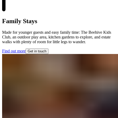
Family Stays​​​​‌ ‍ ​‍​‍‌‍ ‌ ​‍‌‍‍‌‌‍‌ ‌‍‍‌‌‍ ‍​‍​‍​ ‍‍​‍​‍‌ ​ ‌‍​‌‌‍ ‍‌‍‍‌‌ ‌​‌ ‍‌​‍ ‍‌‍‍‌‌‍ ​‍​‍​‍ ​​‍​‍‌‍‍​‌ ​‍‌‍‌‌‌‍‌‍​‍​‍​ ‍‍​‍​‍‌‍‍​‌ ‌​‌ ‌​‌ ​​‌ ​ ​ ‍‍​‍ ​‍ ‌‍ ​​‍ ‌‌‍​‌‌‍ ‍‌‍‌​​‍ ‌‌ ​‍​‍ ‌‌‍‍​‌‍ ‌ ‌​‌‍‌‌‌‍ ​‌ ​ ​‍ ‌‌ ​ ‌ ‌​‌ ‌‌‌‍‌​‌‍‍‌‌‍ ​‍ ‍‌ ‌‍‌‍‌‌‌ ​‍‌‍​ ‌‍‌‌‌‍ ​​‍ ‍‌‍​‌‌ ​​‌ ​​​‍ ‌‍‍‌‌‍ ‍‌ ‌​‌‍‌‌‌‍ ‍‌ ‌​​‍ ‌‍‌‌‌‍‌​‌‍‍‌‌ ‌​​‍ ‌‍ ‌‌‍ ‌‍‌​‌‍‌‌​ ‌‌ ​​‌ ​‍‌‍‌‌‌ ​ ‌‍‌‌‌‍ ‍‌ ‌​‌‍​‌‌ ‌​‌‍‍‌‌‍ ‌‍ ‍​ ‍ ‌‍‍‌‌‍‌​​ ‌​ ‌‌​ ‌ ​ ‌​​ ‍‌‌‍​ ‌‍‌‌‌‍​‍​ ‌ ​‍ ‌​ ​​​ ‍‌‌‍‌‍‌‍​ ​‍ ‌​ ‌​​ ​‍​ ‌‌​ ‌​​‍ ‌‌‍​‌​ ‌​​ ​ ​ ​‍​‍ ‌​ ‌​​ ​​​ ‌‌​ ‌‍‌‍​ ​ ‌ ​ ‌‌​ ‌ ‌‍​‌​ ‌‌‌‍​‌​ ‌ ​ ‍ ‌ ‌​‌ ‍‌‌ ​​‌‍‌‌​ ‌‌‍‍​‌‍ ‌ ‌​‌‍‌‌‌‍ ​‌‌​ ‌‍‍‌‌ ‌​‌‍‌‌‌‌​​‌‍​‌‌‍‌ ‌‍‌‌​ ‍ ‌ ​​‌‍​‌‌ ‌​‌‍‍​​ ‌‌ ​​‌‍​‌‌‍‌ ‌‍‌‌‌​​‍‌ ‌‌‌‍‍‌‌‍ ​‌‍‌​‌‍‌‌‌ ​‍​‍‌‌​ ‌‌‌​​‍‌‌ ‌‍‍ ‌‍‌‌‌ ‍‌​‍‌‌​ ​ ‌​‌​​‍‌‌​ ​ ‌​‌​​‍‌‌​ ​‍​ ​‍​ ‍‌‌‍‌‌‌‍‌​​ ‌‌​ ‌ ​ ‍‌‌‍‌​​ ‌​​ ​ ​ ​​​ ​‍​ ‍‌​‍‌‌​ ​‍​ ​‍​‍‌‌​ ‌‌‌​‌​​‍ ‍‌‍‍​‌‍‌‌‌‍​‌‌‍‌​‌‍‍‌‌‍ ‍‌‍‌ ​ ‌‍​‍‌‍​‌‌ ​ ‌‍‌‌‌‌‌‌‌ ​‍‌‍ ​​ ‌‌‍‍​‌ ‌​‌ ‌​‌ ​​‌ ​ ​‍‌‌​ ​ ‌​​‌​‍‌‌​ ​‍‌​‌‍​‍‌‌​ ​‍‌​‌‍‌‍ ​​‍ ‌‌‍​‌‌‍ ‍‌‍‌​​‍ ‌‌ ​‍​‍ ‌‌‍‍​‌‍ ‌ ‌​‌‍‌‌‌‍ ​‌ ​ ​‍ ‌‌ ​ ‌ ‌​‌ ‌‌‌‍‌​‌‍‍‌‌‍ ​‍ ‍‌ ‌‍‌‍‌‌‌ ​‍‌‍​ ‌‍‌‌‌‍ ​​‍ ‍‌‍​‌‌ ​​‌ ​​​‍‌‍‌‍‍‌‌‍‌​​ ‌​ ‌‌​ ‌ ​ ‌​​ ‍‌‌‍​ ‌‍‌‌‌‍​‍​ ‌ ​‍ ‌​ ​​​ ‍‌‌‍‌‍‌‍​ ​‍ ‌​ ‌​​ ​‍​ ‌‌​ ‌​​‍ ‌‌‍​‌​ ‌​​ ​ ​ ​‍​‍ ‌​ ‌​​ ​​​ ‌‌​ ‌‍‌‍​ ​ ‌ ​ ‌‌​ ‌ ‌‍​‌​ ‌‌‌‍​‌​ ‌ ​‍‌‍‌ ‌​‌ ‍‌‌ ​​‌‍‌‌​ ‌‌‍‍​‌‍ ‌ ‌​‌‍‌‌‌‍ ​‌‌​ ‌‍‍‌‌ ‌​‌‍‌‌‌‌​​‌‍​‌‌‍‌ ‌‍‌‌​‍‌‍‌ ​​‌‍​‌‌ ‌​‌‍‍​​ ‌‌ ​​‌‍​‌‌‍‌ ‌‍‌‌‌​​‍‌ ‌‌‌‍‍‌‌‍ ​‌‍‌​‌‍‌‌‌ ​‍​‍‌‌​ ‌‌‌​​‍‌‌ ‌‍‍ ‌‍‌‌‌ ‍‌​‍‌‌​ ​ ‌​‌​​‍‌‌​ ​ ‌​‌​​‍‌‌​ ​‍​ ​‍​ ‍‌‌‍‌‌‌‍‌​​ ‌‌​ ‌ ​ ‍‌‌‍‌​​ ‌​​ ​ ​ ​​​ ​‍​ ‍‌​‍‌‌​ ​‍​ ​‍​‍‌‌​ ‌‌‌​‌​​‍ ‍‌‍‍​‌‍‌‌‌‍​‌‌‍‌​‌‍‍‌‌‍ ‍‌‍‌ ​‍‌‍‌ ​​‌‍‌‌‌ ​‍‌ ​ ‌ ​​‌‍‌‌‌‍​ ‌ ‌​‌‍‍‌‌ ‌‍‌‍‌‌​ ‌‌ ​​‌ ‌‌‌‍​‍‌‍ ​‌‍‍‌‌ ​ ‌‍‍​‌‍‌‌‌‍‌​​‍​‍‌ ‌
Made for younger guests and easy family time: The Beehive Kids
Club, an outdoor play area, kitchen gardens to explore, and estate
walks with plenty of room for little legs to wander.​​​​‌ ‍ ​‍​‍‌‍ ‌ ​‍‌‍‍‌‌‍‌ ‌‍‍‌‌‍ ‍​‍​‍​ ‍‍​‍​‍‌ ​ ‌‍​‌‌‍ ‍‌‍‍‌‌ ‌​‌ ‍‌​‍ ‍‌‍‍‌‌‍ ​‍​‍​‍ ​​‍​‍‌‍‍​‌ ​‍‌‍‌‌‌‍‌‍​‍​‍​ ‍‍​‍​‍‌‍‍​‌ ‌​‌ ‌​‌ ​​‌ ​ ​ ‍‍​‍ ​‍ ‌‍ ​​‍ ‌‌‍​‌‌‍ ‍‌‍‌​​‍ ‌‌ ​‍​‍ ‌‌‍‍​‌‍ ‌ ‌​‌‍‌‌‌‍ ​‌ ​ ​‍ ‌‌ ​ ‌ ‌​‌ ‌‌‌‍‌​‌‍‍‌‌‍ ​‍ ‍‌ ‌‍‌‍‌‌‌ ​‍‌‍​ ‌‍‌‌‌‍ ​​‍ ‍‌‍​‌‌ ​​‌ ​​​‍ ‌‍‍‌‌‍ ‍‌ ‌​‌‍‌‌‌‍ ‍‌ ‌​​‍ ‌‍‌‌‌‍‌​‌‍‍‌‌ ‌​​‍ ‌‍ ‌‌‍ ‌‍‌​‌‍‌‌​ ‌‌ ​​‌ ​‍‌‍‌‌‌ ​ ‌‍‌‌‌‍ ‍‌ ‌​‌‍​‌‌ ‌​‌‍‍‌‌‍ ‌‍ ‍​ ‍ ‌‍‍‌‌‍‌​​ ‌​ ‌‌​ ‌ ​ ‌​​ ‍‌‌‍​ ‌‍‌‌‌‍​‍​ ‌ ​‍ ‌​ ​​​ ‍‌‌‍‌‍‌‍​ ​‍ ‌​ ‌​​ ​‍​ ‌‌​ ‌​​‍ ‌‌‍​‌​ ‌​​ ​ ​ ​‍​‍ ‌​ ‌​​ ​​​ ‌‌​ ‌‍‌‍​ ​ ‌ ​ ‌‌​ ‌ ‌‍​‌​ ‌‌‌‍​‌​ ‌ ​ ‍ ‌ ‌​‌ ‍‌‌ ​​‌‍‌‌​ ‌‌‍‍​‌‍ ‌ ‌​‌‍‌‌‌‍ ​‌‌​ ‌‍‍‌‌ ‌​‌‍‌‌‌‌​​‌‍​‌‌‍‌ ‌‍‌‌​ ‍ ‌ ​​‌‍​‌‌ ‌​‌‍‍​​ ‌‌ ​​‌‍​‌‌‍‌ ‌‍‌‌‌​​‍‌ ‌‌‌‍‍‌‌‍ ​‌‍‌​‌‍‌‌‌ ​‍​‍‌‌​ ‌‌‌​​‍‌‌ ‌‍‍ ‌‍‌‌‌ ‍‌​‍‌‌​ ​ ‌​‌​​‍‌‌​ ​ ‌​‌​​‍‌‌​ ​‍​ ​‍​ ‍‌‌‍‌‌‌‍‌​​ ‌‌​ ‌ ​ ‍‌‌‍‌​​ ‌​​ ​ ​ ​​​ ​‍​ ‍‌​‍‌‌​ ​‍​ ​‍​‍‌‌​ ‌‌‌​‌​​‍ ‍‌‍​‍‌‍ ‌‍‌​‌ ‍‌​ ‌‍​‍‌‍​‌‌ ​ ‌‍‌‌‌‌‌‌‌ ​‍‌‍ ​​ ‌‌‍‍​‌ ‌​‌ ‌​‌ ​​‌ ​ ​‍‌‌​ ​ ‌​​‌​‍‌‌​ ​‍‌​‌‍​‍‌‌​ ​‍‌​‌‍‌‍ ​​‍ ‌‌‍​‌‌‍ ‍‌‍‌​​‍ ‌‌ ​‍​‍ ‌‌‍‍​‌‍ ‌ ‌​‌‍‌‌‌‍ ​‌ ​ ​‍ ‌‌ ​ ‌ ‌​‌ ‌‌‌‍‌​‌‍‍‌‌‍ ​‍ ‍‌ ‌‍‌‍‌‌‌ ​‍‌‍​ ‌‍‌‌‌‍ ​​‍ ‍‌‍​‌‌ ​​‌ ​​​‍‌‍‌‍‍‌‌‍‌​​ ‌​ ‌‌​ ‌ ​ ‌​​ ‍‌‌‍​ ‌‍‌‌‌‍​‍​ ‌ ​‍ ‌​ ​​​ ‍‌‌‍‌‍‌‍​ ​‍ ‌​ ‌​​ ​‍​ ‌‌​ ‌​​‍ ‌‌‍​‌​ ‌​​ ​ ​ ​‍​‍ ‌​ ‌​​ ​​​ ‌‌​ ‌‍‌‍​ ​ ‌ ​ ‌‌​ ‌ ‌‍​‌​ ‌‌‌‍​‌​ ‌ ​‍‌‍‌ ‌​‌ ‍‌‌ ​​‌‍‌‌​ ‌‌‍‍​‌‍ ‌ ‌​‌‍‌‌‌‍ ​‌‌​ ‌‍‍‌‌ ‌​‌‍‌‌‌‌​​‌‍​‌‌‍‌ ‌‍‌‌​‍‌‍‌ ​​‌‍​‌‌ ‌​‌‍‍​​ ‌‌ ​​‌‍​‌‌‍‌ ‌‍‌‌‌​​‍‌ ‌‌‌‍‍‌‌‍ ​‌‍‌​‌‍‌‌‌ ​‍​‍‌‌​ ‌‌‌​​‍‌‌ ‌‍‍ ‌‍‌‌‌ ‍‌​‍‌‌​ ​ ‌​‌​​‍‌‌​ ​ ‌​‌​​‍‌‌​ ​‍​ ​‍​ ‍‌‌‍‌‌‌‍‌​​ ‌‌​ ‌ ​ ‍‌‌‍‌​​ ‌​​ ​ ​ ​​​ ​‍​ ‍‌​‍‌‌​ ​‍​ ​‍​‍‌‌​ ‌‌‌​‌​​‍ ‍‌‍​‍‌‍ ‌‍‌​‌ ‍‌​‍‌‍‌ ​​‌‍‌‌‌ ​‍‌ ​ ‌ ​​‌‍‌‌‌‍​ ‌ ‌​‌‍‍‌‌ ‌‍‌‍‌‌​ ‌‌ ​​‌ ‌‌‌‍​‍‌‍ ​‌‍‍‌‌ ​ ‌‍‍​‌‍‌‌‌‍‌​​‍​‍‌ ‌
Find out more​​​​‌ ‍ ​‍​‍‌‍ ‌ ​‍‌‍‍‌‌‍‌ ‌‍‍‌‌‍ ‍​‍​‍​ ‍‍​‍​‍‌ ​ ‌‍​‌‌‍ ‍‌‍‍‌‌ ‌​‌ ‍‌​‍ ‍‌‍‍‌‌‍ ​‍​‍​‍ ​​‍​‍‌‍‍​‌ ​‍‌‍‌‌‌‍‌‍​‍​‍​ ‍‍​‍​‍‌‍‍​‌ ‌​‌ ‌​‌ ​​‌ ​ ​ ‍‍​‍ ​‍ ‌‍ ​​‍ ‌‌‍​‌‌‍ ‍‌‍‌​​‍ ‌‌ ​‍​‍ ‌‌‍‍​‌‍ ‌ ‌​‌‍‌‌‌‍ ​‌ ​ ​‍ ‌‌ ​ ‌ ‌​‌ ‌‌‌‍‌​‌‍‍‌‌‍ ​‍ ‍‌ ‌‍‌‍‌‌‌ ​‍‌‍​ ‌‍‌‌‌‍ ​​‍ ‍‌‍​‌‌ ​​‌ ​​​‍ ‌‍‍‌‌‍ ‍‌ ‌​‌‍‌‌‌‍ ‍‌ ‌​​‍ ‌‍‌‌‌‍‌​‌‍‍‌‌ ‌​​‍ ‌‍ ‌‌‍ ‌‍‌​‌‍‌‌​ ‌‌ ​​‌ ​‍‌‍‌‌‌ ​ ‌‍‌‌‌‍ ‍‌ ‌​‌‍​‌‌ ‌​‌‍‍‌‌‍ ‌‍ ‍​ ‍ ‌‍‍‌‌‍‌​​ ‌​ ‌‌​ ‌ ​ ‌​​ ‍‌‌‍​ ‌‍‌‌‌‍​‍​ ‌ ​‍ ‌​ ​​​ ‍‌‌‍‌‍‌‍​ ​‍ ‌​ ‌​​ ​‍​ ‌‌​ ‌​​‍ ‌‌‍​‌​ ‌​​ ​ ​ ​‍​‍ ‌​ ‌​​ ​​​ ‌‌​ ‌‍‌‍​ ​ ‌ ​ ‌‌​ ‌ ‌‍​‌​ ‌‌‌‍​‌​ ‌ ​ ‍ ‌ ‌​‌ ‍‌‌ ​​‌‍‌‌​ ‌‌‍‍​‌‍ ‌ ‌​‌‍‌‌‌‍ ​‌‌​ ‌‍‍‌‌ ‌​‌‍‌‌‌‌​​‌‍​‌‌‍‌ ‌‍‌‌​ ‍ ‌ ​​‌‍​‌‌ ‌​‌‍‍​​ ‌‌ ​​‌‍​‌‌‍‌ ‌‍‌‌‌​​‍‌ ‌‌‌‍‍‌‌‍ ​‌‍‌​‌‍‌‌‌ ​‍​‍‌‌​ ‌‌‌​​‍‌‌ ‌‍‍ ‌‍‌‌‌ ‍‌​‍‌‌​ ​ ‌​‌​​‍‌‌​ ​ ‌​‌​​‍‌‌​ ​‍​ ​‍​ ‍‌‌‍‌‌‌‍‌​​ ‌‌​ ‌ ​ ‍‌‌‍‌​​ ‌​​ ​ ​ ​​​ ​‍​ ‍‌​‍‌‌​ ​‍​ ​‍​‍‌‌​ ‌‌‌​‌​​‍ ‍‌ ​​‌ ​‍‌‍‍‌‌‍ ‌‌‍​‌‌ ​‍‌ ‍‌‌​​ ‌ ‌​‌‍​‌​‍ ‍‌‍ ​‌‍​‌‌‍​‍‌‍‌‌‌‍ ​​ ‌‍​‍‌‍​‌‌ ​ ‌‍‌‌‌‌‌‌‌ ​‍‌‍ ​​ ‌‌‍‍​‌ ‌​‌ ‌​‌ ​​‌ ​ ​‍‌‌​ ​ ‌​​‌​‍‌‌​ ​‍‌​‌‍​‍‌‌​ ​‍‌​‌‍‌‍ ​​‍ ‌‌‍​‌‌‍ ‍‌‍‌​​‍ ‌‌ ​‍​‍ ‌‌‍‍​‌‍ ‌ ‌​‌‍‌‌‌‍ ​‌ ​ ​‍ ‌‌ ​ ‌ ‌​‌ ‌‌‌‍‌​‌‍‍‌‌‍ ​‍ ‍‌ ‌‍‌‍‌‌‌ ​‍‌‍​ ‌‍‌‌‌‍ ​​‍ ‍‌‍​‌‌ ​​‌ ​​​‍‌‍‌‍‍‌‌‍‌​​ ‌​ ‌‌​ ‌ ​ ‌​​ ‍‌‌‍​ ‌‍‌‌‌‍​‍​ ‌ ​‍ ‌​ ​​​ ‍‌‌‍‌‍‌‍​ ​‍ ‌​ ‌​​ ​‍​ ‌‌​ ‌​​‍ ‌‌‍​‌​ ‌​​ ​ ​ ​‍​‍ ‌​ ‌​​ ​​​ ‌‌​ ‌‍‌‍​ ​ ‌ ​ ‌‌​ ‌ ‌‍​‌​ ‌‌‌‍​‌​ ‌ ​‍‌‍‌ ‌​‌ ‍‌‌ ​​‌‍‌‌​ ‌‌‍‍​‌‍ ‌ ‌​‌‍‌‌‌‍ ​‌‌​ ‌‍‍‌‌ ‌​‌‍‌‌‌‌​​‌‍​‌‌‍‌ ‌‍‌‌​‍‌‍‌ ​​‌‍​‌‌ ‌​‌‍‍​​ ‌‌ ​​‌‍​‌‌‍‌ ‌‍‌‌‌​​‍‌ ‌‌‌‍‍‌‌‍ ​‌‍‌​‌‍‌‌‌ ​‍​‍‌‌​ ‌‌‌​​‍‌‌ ‌‍‍ ‌‍‌‌‌ ‍‌​‍‌‌​ ​ ‌​‌​​‍‌‌​ ​ ‌​‌​​‍‌‌​ ​‍​ ​‍​ ‍‌‌‍‌‌‌‍‌​​ ‌‌​ ‌ ​ ‍‌‌‍‌​​ ‌​​ ​ ​ ​​​ ​‍​ ‍‌​‍‌‌​ ​‍​ ​‍​‍‌‌​ ‌‌‌​‌​​‍ ‍‌ ​​‌ ​‍‌‍‍‌‌‍ ‌‌‍​‌‌ ​‍‌ ‍‌‌​​ ‌ ‌​‌‍​‌​‍ ‍‌‍ ​‌‍​‌‌‍​‍‌‍‌‌‌‍ ​​‍‌‍‌ ​​‌‍‌‌‌ ​‍‌ ​ ‌ ​​‌‍‌‌‌‍​ ‌ ‌​‌‍‍‌‌ ‌‍‌‍‌‌​ ‌‌ ​​‌ ‌‌‌‍​‍‌‍ ​‌‍‍‌‌ ​ ‌‍‍​‌‍‌‌‌‍‌​​‍​‍‌ ‌
Get in touch​​​​‌ ‍ ​‍​‍‌‍ ‌ ​‍‌‍‍‌‌‍‌ ‌‍‍‌‌‍ ‍​‍​‍​ ‍‍​‍​‍‌ ​ ‌‍​‌‌‍ ‍‌‍‍‌‌ ‌​‌ ‍‌​‍ ‍‌‍‍‌‌‍ ​‍​‍​‍ ​​‍​‍‌‍‍​‌ ​‍‌‍‌‌‌‍‌‍​‍​‍​ ‍‍​‍​‍‌‍‍​‌ ‌​‌ ‌​‌ ​​‌ ​ ​ ‍‍​‍ ​‍ ‌‍ ​​‍ ‌‌‍​‌‌‍ ‍‌‍‌​​‍ ‌‌ ​‍​‍ ‌‌‍‍​‌‍ ‌ ‌​‌‍‌‌‌‍ ​‌ ​ ​‍ ‌‌ ​ ‌ ‌​‌ ‌‌‌‍‌​‌‍‍‌‌‍ ​‍ ‍‌ ‌‍‌‍‌‌‌ ​‍‌‍​ ‌‍‌‌‌‍ ​​‍ ‍‌‍​‌‌ ​​‌ ​​​‍ ‌‍‍‌‌‍ ‍‌ ‌​‌‍‌‌‌‍ ‍‌ ‌​​‍ ‌‍‌‌‌‍‌​‌‍‍‌‌ ‌​​‍ ‌‍ ‌‌‍ ‌‍‌​‌‍‌‌​ ‌‌ ​​‌ ​‍‌‍‌‌‌ ​ ‌‍‌‌‌‍ ‍‌ ‌​‌‍​‌‌ ‌​‌‍‍‌‌‍ ‌‍ ‍​ ‍ ‌‍‍‌‌‍‌​​ ‌​ ‌‌​ ‌ ​ ‌​​ ‍‌‌‍​ ‌‍‌‌‌‍​‍​ ‌ ​‍ ‌​ ​​​ ‍‌‌‍‌‍‌‍​ ​‍ ‌​ ‌​​ ​‍​ ‌‌​ ‌​​‍ ‌‌‍​‌​ ‌​​ ​ ​ ​‍​‍ ‌​ ‌​​ ​​​ ‌‌​ ‌‍‌‍​ ​ ‌ ​ ‌‌​ ‌ ‌‍​‌​ ‌‌‌‍​‌​ ‌ ​ ‍ ‌ ‌​‌ ‍‌‌ ​​‌‍‌‌​ ‌‌‍‍​‌‍ ‌ ‌​‌‍‌‌‌‍ ​‌‌​ ‌‍‍‌‌ ‌​‌‍‌‌‌‌​​‌‍​‌‌‍‌ ‌‍‌‌​ ‍ ‌ ​​‌‍​‌‌ ‌​‌‍‍​​ ‌‌ ​​‌‍​‌‌‍‌ ‌‍‌‌‌​​‍‌ ‌‌‌‍‍‌‌‍ ​‌‍‌​‌‍‌‌‌ ​‍​‍‌‌​ ‌‌‌​​‍‌‌ ‌‍‍ ‌‍‌‌‌ ‍‌​‍‌‌​ ​ ‌​‌​​‍‌‌​ ​ ‌​‌​​‍‌‌​ ​‍​ ​‍​ ‍‌‌‍‌‌‌‍‌​​ ‌‌​ ‌ ​ ‍‌‌‍‌​​ ‌​​ ​ ​ ​​​ ​‍​ ‍‌​‍‌‌​ ​‍​ ​‍​‍‌‌​ ‌‌‌​‌​​‍ ‍‌ ​ ‌‍‌‌‌‍​ ‌‍ ‌‍ ‍‌‍‌​‌‍​‌‌ ​‍‌ ‍‌‌​​ ‌ ‌​‌‍​‌​‍ ‍‌‍ ​‌‍​‌‌‍​‍‌‍‌‌‌‍ ​​ ‌‍​‍‌‍​‌‌ ​ ‌‍‌‌‌‌‌‌‌ ​‍‌‍ ​​ ‌‌‍‍​‌ ‌​‌ ‌​‌ ​​‌ ​ ​‍‌‌​ ​ ‌​​‌​‍‌‌​ ​‍‌​‌‍​‍‌‌​ ​‍‌​‌‍‌‍ ​​‍ ‌‌‍​‌‌‍ ‍‌‍‌​​‍ ‌‌ ​‍​‍ ‌‌‍‍​‌‍ ‌ ‌​‌‍‌‌‌‍ ​‌ ​ ​‍ ‌‌ ​ ‌ ‌​‌ ‌‌‌‍‌​‌‍‍‌‌‍ ​‍ ‍‌ ‌‍‌‍‌‌‌ ​‍‌‍​ ‌‍‌‌‌‍ ​​‍ ‍‌‍​‌‌ ​​‌ ​​​‍‌‍‌‍‍‌‌‍‌​​ ‌​ ‌‌​ ‌ ​ ‌​​ ‍‌‌‍​ ‌‍‌‌‌‍​‍​ ‌ ​‍ ‌​ ​​​ ‍‌‌‍‌‍‌‍​ ​‍ ‌​ ‌​​ ​‍​ ‌‌​ ‌​​‍ ‌‌‍​‌​ ‌​​ ​ ​ ​‍​‍ ‌​ ‌​​ ​​​ ‌‌​ ‌‍‌‍​ ​ ‌ ​ ‌‌​ ‌ ‌‍​‌​ ‌‌‌‍​‌​ ‌ ​‍‌‍‌ ‌​‌ ‍‌‌ ​​‌‍‌‌​ ‌‌‍‍​‌‍ ‌ ‌​‌‍‌‌‌‍ ​‌‌​ ‌‍‍‌‌ ‌​‌‍‌‌‌‌​​‌‍​‌‌‍‌ ‌‍‌‌​‍‌‍‌ ​​‌‍​‌‌ ‌​‌‍‍​​ ‌‌ ​​‌‍​‌‌‍‌ ‌‍‌‌‌​​‍‌ ‌‌‌‍‍‌‌‍ ​‌‍‌​‌‍‌‌‌ ​‍​‍‌‌​ ‌‌‌​​‍‌‌ ‌‍‍ ‌‍‌‌‌ ‍‌​‍‌‌​ ​ ‌​‌​​‍‌‌​ ​ ‌​‌​​‍‌‌​ ​‍​ ​‍​ ‍‌‌‍‌‌‌‍‌​​ ‌‌​ ‌ ​ ‍‌‌‍‌​​ ‌​​ ​ ​ ​​​ ​‍​ ‍‌​‍‌‌​ ​‍​ ​‍​‍‌‌​ ‌‌‌​‌​​‍ ‍‌ ​ ‌‍‌‌‌‍​ ‌‍ ‌‍ ‍‌‍‌​‌‍​‌‌ ​‍‌ ‍‌‌​​ ‌ ‌​‌‍​‌​‍ ‍‌‍ ​‌‍​‌‌‍​‍‌‍‌‌‌‍ ​​‍‌‍‌ ​​‌‍‌‌‌ ​‍‌ ​ ‌ ​​‌‍‌‌‌‍​ ‌ ‌​‌‍‍‌‌ ‌‍‌‍‌‌​ ‌‌ ​​‌ ‌‌‌‍​‍‌‍ ​‌‍‍‌‌ ​ ‌‍‍​‌‍‌‌‌‍‌​​‍​‍‌ ‌