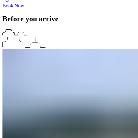
Book Now
Before you arrive​​​​‌ ‍ ​‍​‍‌‍ ‌ ​‍‌‍‍‌‌‍‌ ‌‍‍‌‌‍ ‍​‍​‍​ ‍‍​‍​‍‌ ​ ‌‍​‌‌‍ ‍‌‍‍‌‌ ‌​‌ ‍‌​‍ ‍‌‍‍‌‌‍ ​‍​‍​‍ ​​‍​‍‌‍‍​‌ ​‍‌‍‌‌‌‍‌‍​‍​‍​ ‍‍​‍​‍‌‍‍​‌ ‌​‌ ‌​‌ ​​‌ ​ ​ ‍‍​‍ ​‍ ‌‍ ​​‍ ‌‌‍​‌‌‍ ‍‌‍‌​​‍ ‌‌ ​‍​‍ ‌‌‍‍​‌‍ ‌ ‌​‌‍‌‌‌‍ ​‌ ​ ​‍ ‌‌ ​ ‌ ‌​‌ ‌‌‌‍‌​‌‍‍‌‌‍ ​‍ ‍‌ ‌‍‌‍‌‌‌ ​‍‌‍​ ‌‍‌‌‌‍ ​​‍ ‍‌‍​‌‌ ​​‌ ​​​‍ ‌‍‍‌‌‍ ‍‌ ‌​‌‍‌‌‌‍ ‍‌ ‌​​‍ ‌‍‌‌‌‍‌​‌‍‍‌‌ ‌​​‍ ‌‍ ‌‌‍ ‌‍‌​‌‍‌‌​ ‌‌ ​​‌ ​‍‌‍‌‌‌ ​ ‌‍‌‌‌‍ ‍‌ ‌​‌‍​‌‌ ‌​‌‍‍‌‌‍ ‌‍ ‍​ ‍ ‌‍‍‌‌‍‌​​ ‌​ ‌‌​ ‌ ​ ‌​​ ‍‌‌‍​ ‌‍‌‌‌‍​‍​ ‌ ​‍ ‌​ ​​​ ‍‌‌‍‌‍‌‍​ ​‍ ‌​ ‌​​ ​‍​ ‌‌​ ‌​​‍ ‌‌‍​‌​ ‌​​ ​ ​ ​‍​‍ ‌​ ‌​​ ​​​ ‌‌​ ‌‍‌‍​ ​ ‌ ​ ‌‌​ ‌ ‌‍​‌​ ‌‌‌‍​‌​ ‌ ​ ‍ ‌ ‌​‌ ‍‌‌ ​​‌‍‌‌​ ‌‌‍‍​‌‍ ‌ ‌​‌‍‌‌‌‍ ​‌‌​ ‌‍‍‌‌ ‌​‌‍‌‌‌‌​​‌‍​‌‌‍‌ ‌‍‌‌​ ‍ ‌ ​​‌‍​‌‌ ‌​‌‍‍​​ ‌‌ ​​‌‍​‌‌‍‌ ‌‍‌‌‌​​‍‌ ‌‌‌‍‍‌‌‍ ​‌‍‌​‌‍‌‌‌ ​‍​‍‌‌​ ‌‌‌​​‍‌‌ ‌‍‍ ‌‍‌‌‌ ‍‌​‍‌‌​ ​ ‌​‌​​‍‌‌​ ​ ‌​‌​​‍‌‌​ ​‍​ ​‍​ ​‌‌‍​‍​ ‍‌‌‍​‌​ ‍‌‌‍​‌​ ‌ ​ ‍​​ ‌ ​ ‍‌‌‍‌‌​ ​​​‍‌‌​ ​‍​ ​‍​‍‌‌​ ‌‌‌​‌​​‍ ‍‌‍‍​‌‍‌‌‌‍​‌‌‍‌​‌‍‍‌‌‍ ‍‌‍‌ ​ ‌‍​‍‌‍​‌‌ ​ ‌‍‌‌‌‌‌‌‌ ​‍‌‍ ​​ ‌‌‍‍​‌ ‌​‌ ‌​‌ ​​‌ ​ ​‍‌‌​ ​ ‌​​‌​‍‌‌​ ​‍‌​‌‍​‍‌‌​ ​‍‌​‌‍‌‍ ​​‍ ‌‌‍​‌‌‍ ‍‌‍‌​​‍ ‌‌ ​‍​‍ ‌‌‍‍​‌‍ ‌ ‌​‌‍‌‌‌‍ ​‌ ​ ​‍ ‌‌ ​ ‌ ‌​‌ ‌‌‌‍‌​‌‍‍‌‌‍ ​‍ ‍‌ ‌‍‌‍‌‌‌ ​‍‌‍​ ‌‍‌‌‌‍ ​​‍ ‍‌‍​‌‌ ​​‌ ​​​‍‌‍‌‍‍‌‌‍‌​​ ‌​ ‌‌​ ‌ ​ ‌​​ ‍‌‌‍​ ‌‍‌‌‌‍​‍​ ‌ ​‍ ‌​ ​​​ ‍‌‌‍‌‍‌‍​ ​‍ ‌​ ‌​​ ​‍​ ‌‌​ ‌​​‍ ‌‌‍​‌​ ‌​​ ​ ​ ​‍​‍ ‌​ ‌​​ ​​​ ‌‌​ ‌‍‌‍​ ​ ‌ ​ ‌‌​ ‌ ‌‍​‌​ ‌‌‌‍​‌​ ‌ ​‍‌‍‌ ‌​‌ ‍‌‌ ​​‌‍‌‌​ ‌‌‍‍​‌‍ ‌ ‌​‌‍‌‌‌‍ ​‌‌​ ‌‍‍‌‌ ‌​‌‍‌‌‌‌​​‌‍​‌‌‍‌ ‌‍‌‌​‍‌‍‌ ​​‌‍​‌‌ ‌​‌‍‍​​ ‌‌ ​​‌‍​‌‌‍‌ ‌‍‌‌‌​​‍‌ ‌‌‌‍‍‌‌‍ ​‌‍‌​‌‍‌‌‌ ​‍​‍‌‌​ ‌‌‌​​‍‌‌ ‌‍‍ ‌‍‌‌‌ ‍‌​‍‌‌​ ​ ‌​‌​​‍‌‌​ ​ ‌​‌​​‍‌‌​ ​‍​ ​‍​ ​‌‌‍​‍​ ‍‌‌‍​‌​ ‍‌‌‍​‌​ ‌ ​ ‍​​ ‌ ​ ‍‌‌‍‌‌​ ​​​‍‌‌​ ​‍​ ​‍​‍‌‌​ ‌‌‌​‌​​‍ ‍‌‍‍​‌‍‌‌‌‍​‌‌‍‌​‌‍‍‌‌‍ ‍‌‍‌ ​‍‌‍‌ ​​‌‍‌‌‌ ​‍‌ ​ ‌ ​​‌‍‌‌‌‍​ ‌ ‌​‌‍‍‌‌ ‌‍‌‍‌‌​ ‌‌ ​​‌ ‌‌‌‍​‍‌‍ ​‌‍‍‌‌ ​ ‌‍‍​‌‍‌‌‌‍‌​​‍​‍‌ ‌