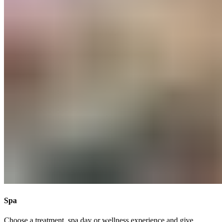
Spa​​​​‌ ‍ ​‍​‍‌‍ ‌ ​‍‌‍‍‌‌‍‌ ‌‍‍‌‌‍ ‍​‍​‍​ ‍‍​‍​‍‌ ​ ‌‍​‌‌‍ ‍‌‍‍‌‌ ‌​‌ ‍‌​‍ ‍‌‍‍‌‌‍ ​‍​‍​‍ ​​‍​‍‌‍‍​‌ ​‍‌‍‌‌‌‍‌‍​‍​‍​ ‍‍​‍​‍‌‍‍​‌ ‌​‌ ‌​‌ ​​‌ ​ ​ ‍‍​‍ ​‍ ‌‍ ​​‍ ‌‌‍​‌‌‍ ‍‌‍‌​​‍ ‌‌ ​‍​‍ ‌‌‍‍​‌‍ ‌ ‌​‌‍‌‌‌‍ ​‌ ​ ​‍ ‌‌ ​ ‌ ‌​‌ ‌‌‌‍‌​‌‍‍‌‌‍ ​‍ ‍‌ ‌‍‌‍‌‌‌ ​‍‌‍​ ‌‍‌‌‌‍ ​​‍ ‍‌‍​‌‌ ​​‌ ​​​‍ ‌‍‍‌‌‍ ‍‌ ‌​‌‍‌‌‌‍ ‍‌ ‌​​‍ ‌‍‌‌‌‍‌​‌‍‍‌‌ ‌​​‍ ‌‍ ‌‌‍ ‌‍‌​‌‍‌‌​ ‌‌ ​​‌ ​‍‌‍‌‌‌ ​ ‌‍‌‌‌‍ ‍‌ ‌​‌‍​‌‌ ‌​‌‍‍‌‌‍ ‌‍ ‍​ ‍ ‌‍‍‌‌‍‌​​ ‌​ ‌‌​ ‌ ​ ‌​​ ‍‌‌‍​ ‌‍‌‌‌‍​‍​ ‌ ​‍ ‌​ ​​​ ‍‌‌‍‌‍‌‍​ ​‍ ‌​ ‌​​ ​‍​ ‌‌​ ‌​​‍ ‌‌‍​‌​ ‌​​ ​ ​ ​‍​‍ ‌​ ‌​​ ​​​ ‌‌​ ‌‍‌‍​ ​ ‌ ​ ‌‌​ ‌ ‌‍​‌​ ‌‌‌‍​‌​ ‌ ​ ‍ ‌ ‌​‌ ‍‌‌ ​​‌‍‌‌​ ‌‌‍‍​‌‍ ‌ ‌​‌‍‌‌‌‍ ​‌‌​ ‌‍‍‌‌ ‌​‌‍‌‌‌‌​​‌‍​‌‌‍‌ ‌‍‌‌​ ‍ ‌ ​​‌‍​‌‌ ‌​‌‍‍​​ ‌‌ ​​‌‍​‌‌‍‌ ‌‍‌‌‌​​‍‌ ‌‌‌‍‍‌‌‍ ​‌‍‌​‌‍‌‌‌ ​‍​‍‌‌​ ‌‌‌​​‍‌‌ ‌‍‍ ‌‍‌‌‌ ‍‌​‍‌‌​ ​ ‌​‌​​‍‌‌​ ​ ‌​‌​​‍‌‌​ ​‍​ ​‍​ ​‌‌‍‌​​ ‍​​ ‌​‌‍‌​​ ‌‍​ ​‌​ ​ ‌‍‌‌​ ‌‍​ ‍​​ ‍​​‍‌‌​ ​‍​ ​‍​‍‌‌​ ‌‌‌​‌​​‍ ‍‌‍​ ‌‍ ‌‍ ‍‌ ‌​‌‍‌‌‌‍ ‍‌ ‌​​‍‌‌​ ‌‌‌​​‍‌‌ ‌‍‍ ‌‍‌‌‌ ‍‌​‍‌‌​ ​ ‌​‌​​‍‌‌​ ​ ‌​‌​​‍‌‌​ ​‍​ ​‍‌‍‌​‌‍​‍‌‍‌‍‌‍​‍‌‍​ ‌‍​ ​ ‍​‌‍​‌​ ‌ ‌‍​ ‌‍​‍‌‍‌‌​‍‌‌​ ​‍​ ​‍​‍‌‌​ ‌‌‌​‌​​‍ ‍‌ ‌​‌‍‍‌‌ ‌​‌‍ ​‌‍‌‌​ ‌‍​‍‌‍​‌‌ ​ ‌‍‌‌‌‌‌‌‌ ​‍‌‍ ​​ ‌‌‍‍​‌ ‌​‌ ‌​‌ ​​‌ ​ ​‍‌‌​ ​ ‌​​‌​‍‌‌​ ​‍‌​‌‍​‍‌‌​ ​‍‌​‌‍‌‍ ​​‍ ‌‌‍​‌‌‍ ‍‌‍‌​​‍ ‌‌ ​‍​‍ ‌‌‍‍​‌‍ ‌ ‌​‌‍‌‌‌‍ ​‌ ​ ​‍ ‌‌ ​ ‌ ‌​‌ ‌‌‌‍‌​‌‍‍‌‌‍ ​‍ ‍‌ ‌‍‌‍‌‌‌ ​‍‌‍​ ‌‍‌‌‌‍ ​​‍ ‍‌‍​‌‌ ​​‌ ​​​‍‌‍‌‍‍‌‌‍‌​​ ‌​ ‌‌​ ‌ ​ ‌​​ ‍‌‌‍​ ‌‍‌‌‌‍​‍​ ‌ ​‍ ‌​ ​​​ ‍‌‌‍‌‍‌‍​ ​‍ ‌​ ‌​​ ​‍​ ‌‌​ ‌​​‍ ‌‌‍​‌​ ‌​​ ​ ​ ​‍​‍ ‌​ ‌​​ ​​​ ‌‌​ ‌‍‌‍​ ​ ‌ ​ ‌‌​ ‌ ‌‍​‌​ ‌‌‌‍​‌​ ‌ ​‍‌‍‌ ‌​‌ ‍‌‌ ​​‌‍‌‌​ ‌‌‍‍​‌‍ ‌ ‌​‌‍‌‌‌‍ ​‌‌​ ‌‍‍‌‌ ‌​‌‍‌‌‌‌​​‌‍​‌‌‍‌ ‌‍‌‌​‍‌‍‌ ​​‌‍​‌‌ ‌​‌‍‍​​ ‌‌ ​​‌‍​‌‌‍‌ ‌‍‌‌‌​​‍‌ ‌‌‌‍‍‌‌‍ ​‌‍‌​‌‍‌‌‌ ​‍​‍‌‌​ ‌‌‌​​‍‌‌ ‌‍‍ ‌‍‌‌‌ ‍‌​‍‌‌​ ​ ‌​‌​​‍‌‌​ ​ ‌​‌​​‍‌‌​ ​‍​ ​‍​ ​‌‌‍‌​​ ‍​​ ‌​‌‍‌​​ ‌‍​ ​‌​ ​ ‌‍‌‌​ ‌‍​ ‍​​ ‍​​‍‌‌​ ​‍​ ​‍​‍‌‌​ ‌‌‌​‌​​‍ ‍‌‍​ ‌‍ ‌‍ ‍‌ ‌​‌‍‌‌‌‍ ‍‌ ‌​​‍‌‌​ ‌‌‌​​‍‌‌ ‌‍‍ ‌‍‌‌‌ ‍‌​‍‌‌​ ​ ‌​‌​​‍‌‌​ ​ ‌​‌​​‍‌‌​ ​‍​ ​‍‌‍‌​‌‍​‍‌‍‌‍‌‍​‍‌‍​ ‌‍​ ​ ‍​‌‍​‌​ ‌ ‌‍​ ‌‍​‍‌‍‌‌​‍‌‌​ ​‍​ ​‍​‍‌‌​ ‌‌‌​‌​​‍ ‍‌ ‌​‌‍‍‌‌ ‌​‌‍ ​‌‍‌‌​‍‌‍‌ ​​‌‍‌‌‌ ​‍‌ ​ ‌ ​​‌‍‌‌‌‍​ ‌ ‌​‌‍‍‌‌ ‌‍‌‍‌‌​ ‌‌ ​​‌ ‌‌‌‍​‍‌‍ ​‌‍‍‌‌ ​ ‌‍‍​‌‍‌‌‌‍‌​​‍​‍‌ ‌
Choose a treatment, spa day or wellness experience and give