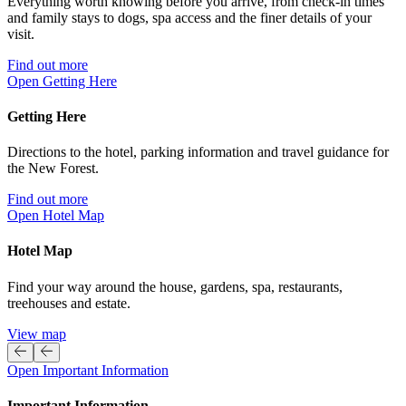
Everything worth knowing before you arrive, from check-in times
and family stays to dogs, spa access and the finer details of your
visit.​​​​‌ ‍ ​‍​‍‌‍ ‌ ​‍‌‍‍‌‌‍‌ ‌‍‍‌‌‍ ‍​‍​‍​ ‍‍​‍​‍‌ ​ ‌‍​‌‌‍ ‍‌‍‍‌‌ ‌​‌ ‍‌​‍ ‍‌‍‍‌‌‍ ​‍​‍​‍ ​​‍​‍‌‍‍​‌ ​‍‌‍‌‌‌‍‌‍​‍​‍​ ‍‍​‍​‍‌‍‍​‌ ‌​‌ ‌​‌ ​​‌ ​ ​ ‍‍​‍ ​‍ ‌‍ ​​‍ ‌‌‍​‌‌‍ ‍‌‍‌​​‍ ‌‌ ​‍​‍ ‌‌‍‍​‌‍ ‌ ‌​‌‍‌‌‌‍ ​‌ ​ ​‍ ‌‌ ​ ‌ ‌​‌ ‌‌‌‍‌​‌‍‍‌‌‍ ​‍ ‍‌ ‌‍‌‍‌‌‌ ​‍‌‍​ ‌‍‌‌‌‍ ​​‍ ‍‌‍​‌‌ ​​‌ ​​​‍ ‌‍‍‌‌‍ ‍‌ ‌​‌‍‌‌‌‍ ‍‌ ‌​​‍ ‌‍‌‌‌‍‌​‌‍‍‌‌ ‌​​‍ ‌‍ ‌‌‍ ‌‍‌​‌‍‌‌​ ‌‌ ​​‌ ​‍‌‍‌‌‌ ​ ‌‍‌‌‌‍ ‍‌ ‌​‌‍​‌‌ ‌​‌‍‍‌‌‍ ‌‍ ‍​ ‍ ‌‍‍‌‌‍‌​​ ‌​ ‌‌​ ‌ ​ ‌​​ ‍‌‌‍​ ‌‍‌‌‌‍​‍​ ‌ ​‍ ‌​ ​​​ ‍‌‌‍‌‍‌‍​ ​‍ ‌​ ‌​​ ​‍​ ‌‌​ ‌​​‍ ‌‌‍​‌​ ‌​​ ​ ​ ​‍​‍ ‌​ ‌​​ ​​​ ‌‌​ ‌‍‌‍​ ​ ‌ ​ ‌‌​ ‌ ‌‍​‌​ ‌‌‌‍​‌​ ‌ ​ ‍ ‌ ‌​‌ ‍‌‌ ​​‌‍‌‌​ ‌‌‍‍​‌‍ ‌ ‌​‌‍‌‌‌‍ ​‌‌​ ‌‍‍‌‌ ‌​‌‍‌‌‌‌​​‌‍​‌‌‍‌ ‌‍‌‌​ ‍ ‌ ​​‌‍​‌‌ ‌​‌‍‍​​ ‌‌ ​​‌‍​‌‌‍‌ ‌‍‌‌‌​​‍‌ ‌‌‌‍‍‌‌‍ ​‌‍‌​‌‍‌‌‌ ​‍​‍‌‌​ ‌‌‌​​‍‌‌ ‌‍‍ ‌‍‌‌‌ ‍‌​‍‌‌​ ​ ‌​‌​​‍‌‌​ ​ ‌​‌​​‍‌‌​ ​‍​ ​‍‌‍‌​‌‍‌‌​ ​​​ ​ ​ ​​‌‍‌‍‌‍​‌​ ​​‌‍​‍‌‍​‌‌‍​‍‌‍​‍​‍‌‌​ ​‍​ ​‍​‍‌‌​ ‌‌‌​‌​​‍ ‍‌‍​ ‌‍ ‌‍ ‍‌ ‌​‌‍‌‌‌‍ ‍‌ ‌​​‍‌‌​ ‌‌‌​​‍‌‌ ‌‍‍ ‌‍‌‌‌ ‍‌​‍‌‌​ ​ ‌​‌​​‍‌‌​ ​ ‌​‌​​‍‌‌​ ​‍​ ​‍​ ‌‌‌‍‌‌‌‍‌‍​ ‌​‌‍​‌​ ‌​‌‍​ ‌‍‌‌‌‍​‌​ ​ ‌‍‌‌​ ​ ​‍‌‌​ ​‍​ ​‍​‍‌‌​ ‌‌‌​‌​​‍ ‍‌‍‌‌‌ ‍​‌‍​ ‌‍‌‌‌ ​‍‌ ​​‌ ‌​​ ‌‍​‍‌‍​‌‌ ​ ‌‍‌‌‌‌‌‌‌ ​‍‌‍ ​​ ‌‌‍‍​‌ ‌​‌ ‌​‌ ​​‌ ​ ​‍‌‌​ ​ ‌​​‌​‍‌‌​ ​‍‌​‌‍​‍‌‌​ ​‍‌​‌‍‌‍ ​​‍ ‌‌‍​‌‌‍ ‍‌‍‌​​‍ ‌‌ ​‍​‍ ‌‌‍‍​‌‍ ‌ ‌​‌‍‌‌‌‍ ​‌ ​ ​‍ ‌‌ ​ ‌ ‌​‌ ‌‌‌‍‌​‌‍‍‌‌‍ ​‍ ‍‌ ‌‍‌‍‌‌‌ ​‍‌‍​ ‌‍‌‌‌‍ ​​‍ ‍‌‍​‌‌ ​​‌ ​​​‍‌‍‌‍‍‌‌‍‌​​ ‌​ ‌‌​ ‌ ​ ‌​​ ‍‌‌‍​ ‌‍‌‌‌‍​‍​ ‌ ​‍ ‌​ ​​​ ‍‌‌‍‌‍‌‍​ ​‍ ‌​ ‌​​ ​‍​ ‌‌​ ‌​​‍ ‌‌‍​‌​ ‌​​ ​ ​ ​‍​‍ ‌​ ‌​​ ​​​ ‌‌​ ‌‍‌‍​ ​ ‌ ​ ‌‌​ ‌ ‌‍​‌​ ‌‌‌‍​‌​ ‌ ​‍‌‍‌ ‌​‌ ‍‌‌ ​​‌‍‌‌​ ‌‌‍‍​‌‍ ‌ ‌​‌‍‌‌‌‍ ​‌‌​ ‌‍‍‌‌ ‌​‌‍‌‌‌‌​​‌‍​‌‌‍‌ ‌‍‌‌​‍‌‍‌ ​​‌‍​‌‌ ‌​‌‍‍​​ ‌‌ ​​‌‍​‌‌‍‌ ‌‍‌‌‌​​‍‌ ‌‌‌‍‍‌‌‍ ​‌‍‌​‌‍‌‌‌ ​‍​‍‌‌​ ‌‌‌​​‍‌‌ ‌‍‍ ‌‍‌‌‌ ‍‌​‍‌‌​ ​ ‌​‌​​‍‌‌​ ​ ‌​‌​​‍‌‌​ ​‍​ ​‍‌‍‌​‌‍‌‌​ ​​​ ​ ​ ​​‌‍‌‍‌‍​‌​ ​​‌‍​‍‌‍​‌‌‍​‍‌‍​‍​‍‌‌​ ​‍​ ​‍​‍‌‌​ ‌‌‌​‌​​‍ ‍‌‍​ ‌‍ ‌‍ ‍‌ ‌​‌‍‌‌‌‍ ‍‌ ‌​​‍‌‌​ ‌‌‌​​‍‌‌ ‌‍‍ ‌‍‌‌‌ ‍‌​‍‌‌​ ​ ‌​‌​​‍‌‌​ ​ ‌​‌​​‍‌‌​ ​‍​ ​‍​ ‌‌‌‍‌‌‌‍‌‍​ ‌​‌‍​‌​ ‌​‌‍​ ‌‍‌‌‌‍​‌​ ​ ‌‍‌‌​ ​ ​‍‌‌​ ​‍​ ​‍​‍‌‌​ ‌‌‌​‌​​‍ ‍‌‍‌‌‌ ‍​‌‍​ ‌‍‌‌‌ ​‍‌ ​​‌ ‌​​‍‌‍‌ ​​‌‍‌‌‌ ​‍‌ ​ ‌ ​​‌‍‌‌‌‍​ ‌ ‌​‌‍‍‌‌ ‌‍‌‍‌‌​ ‌‌ ​​‌ ‌‌‌‍​‍‌‍ ​‌‍‍‌‌ ​ ‌‍‍​‌‍‌‌‌‍‌​​‍​‍‌ ‌
Find out more​​​​‌ ‍ ​‍​‍‌‍ ‌ ​‍‌‍‍‌‌‍‌ ‌‍‍‌‌‍ ‍​‍​‍​ ‍‍​‍​‍‌ ​ ‌‍​‌‌‍ ‍‌‍‍‌‌ ‌​‌ ‍‌​‍ ‍‌‍‍‌‌‍ ​‍​‍​‍ ​​‍​‍‌‍‍​‌ ​‍‌‍‌‌‌‍‌‍​‍​‍​ ‍‍​‍​‍‌‍‍​‌ ‌​‌ ‌​‌ ​​‌ ​ ​ ‍‍​‍ ​‍ ‌‍ ​​‍ ‌‌‍​‌‌‍ ‍‌‍‌​​‍ ‌‌ ​‍​‍ ‌‌‍‍​‌‍ ‌ ‌​‌‍‌‌‌‍ ​‌ ​ ​‍ ‌‌ ​ ‌ ‌​‌ ‌‌‌‍‌​‌‍‍‌‌‍ ​‍ ‍‌ ‌‍‌‍‌‌‌ ​‍‌‍​ ‌‍‌‌‌‍ ​​‍ ‍‌‍​‌‌ ​​‌ ​​​‍ ‌‍‍‌‌‍ ‍‌ ‌​‌‍‌‌‌‍ ‍‌ ‌​​‍ ‌‍‌‌‌‍‌​‌‍‍‌‌ ‌​​‍ ‌‍ ‌‌‍ ‌‍‌​‌‍‌‌​ ‌‌ ​​‌ ​‍‌‍‌‌‌ ​ ‌‍‌‌‌‍ ‍‌ ‌​‌‍​‌‌ ‌​‌‍‍‌‌‍ ‌‍ ‍​ ‍ ‌‍‍‌‌‍‌​​ ‌​ ‌‌​ ‌ ​ ‌​​ ‍‌‌‍​ ‌‍‌‌‌‍​‍​ ‌ ​‍ ‌​ ​​​ ‍‌‌‍‌‍‌‍​ ​‍ ‌​ ‌​​ ​‍​ ‌‌​ ‌​​‍ ‌‌‍​‌​ ‌​​ ​ ​ ​‍​‍ ‌​ ‌​​ ​​​ ‌‌​ ‌‍‌‍​ ​ ‌ ​ ‌‌​ ‌ ‌‍​‌​ ‌‌‌‍​‌​ ‌ ​ ‍ ‌ ‌​‌ ‍‌‌ ​​‌‍‌‌​ ‌‌‍‍​‌‍ ‌ ‌​‌‍‌‌‌‍ ​‌‌​ ‌‍‍‌‌ ‌​‌‍‌‌‌‌​​‌‍​‌‌‍‌ ‌‍‌‌​ ‍ ‌ ​​‌‍​‌‌ ‌​‌‍‍​​ ‌‌ ​​‌‍​‌‌‍‌ ‌‍‌‌‌​​‍‌ ‌‌‌‍‍‌‌‍ ​‌‍‌​‌‍‌‌‌ ​‍​‍‌‌​ ‌‌‌​​‍‌‌ ‌‍‍ ‌‍‌‌‌ ‍‌​‍‌‌​ ​ ‌​‌​​‍‌‌​ ​ ‌​‌​​‍‌‌​ ​‍​ ​‍‌‍‌​‌‍‌‌​ ​​​ ​ ​ ​​‌‍‌‍‌‍​‌​ ​​‌‍​‍‌‍​‌‌‍​‍‌‍​‍​‍‌‌​ ​‍​ ​‍​‍‌‌​ ‌‌‌​‌​​‍ ‍‌‍​ ‌‍ ‌‍ ‍‌ ‌​‌‍‌‌‌‍ ‍‌ ‌​​‍‌‌​ ‌‌‌​​‍‌‌ ‌‍‍ ‌‍‌‌‌ ‍‌​‍‌‌​ ​ ‌​‌​​‍‌‌​ ​ ‌​‌​​‍‌‌​ ​‍​ ​‍​ ‌‌‌‍‌‌‌‍‌‍​ ‌​‌‍​‌​ ‌​‌‍​ ‌‍‌‌‌‍​‌​ ​ ‌‍‌‌​ ​ ​‍‌‌​ ​‍​ ​‍​‍‌‌​ ‌‌‌​‌​​‍ ‍‌ ​ ‌‍‌‌‌‍​ ‌‍ ‌‍ ‍‌‍‌​‌‍​‌‌ ​‍‌ ‍‌‌​​ ‌ ‌​‌‍​‌​‍ ‍‌‍ ​‌‍​‌‌‍​‍‌‍‌‌‌‍ ​​ ‌‍​‍‌‍​‌‌ ​ ‌‍‌‌‌‌‌‌‌ ​‍‌‍ ​​ ‌‌‍‍​‌ ‌​‌ ‌​‌ ​​‌ ​ ​‍‌‌​ ​ ‌​​‌​‍‌‌​ ​‍‌​‌‍​‍‌‌​ ​‍‌​‌‍‌‍ ​​‍ ‌‌‍​‌‌‍ ‍‌‍‌​​‍ ‌‌ ​‍​‍ ‌‌‍‍​‌‍ ‌ ‌​‌‍‌‌‌‍ ​‌ ​ ​‍ ‌‌ ​ ‌ ‌​‌ ‌‌‌‍‌​‌‍‍‌‌‍ ​‍ ‍‌ ‌‍‌‍‌‌‌ ​‍‌‍​ ‌‍‌‌‌‍ ​​‍ ‍‌‍​‌‌ ​​‌ ​​​‍‌‍‌‍‍‌‌‍‌​​ ‌​ ‌‌​ ‌ ​ ‌​​ ‍‌‌‍​ ‌‍‌‌‌‍​‍​ ‌ ​‍ ‌​ ​​​ ‍‌‌‍‌‍‌‍​ ​‍ ‌​ ‌​​ ​‍​ ‌‌​ ‌​​‍ ‌‌‍​‌​ ‌​​ ​ ​ ​‍​‍ ‌​ ‌​​ ​​​ ‌‌​ ‌‍‌‍​ ​ ‌ ​ ‌‌​ ‌ ‌‍​‌​ ‌‌‌‍​‌​ ‌ ​‍‌‍‌ ‌​‌ ‍‌‌ ​​‌‍‌‌​ ‌‌‍‍​‌‍ ‌ ‌​‌‍‌‌‌‍ ​‌‌​ ‌‍‍‌‌ ‌​‌‍‌‌‌‌​​‌‍​‌‌‍‌ ‌‍‌‌​‍‌‍‌ ​​‌‍​‌‌ ‌​‌‍‍​​ ‌‌ ​​‌‍​‌‌‍‌ ‌‍‌‌‌​​‍‌ ‌‌‌‍‍‌‌‍ ​‌‍‌​‌‍‌‌‌ ​‍​‍‌‌​ ‌‌‌​​‍‌‌ ‌‍‍ ‌‍‌‌‌ ‍‌​‍‌‌​ ​ ‌​‌​​‍‌‌​ ​ ‌​‌​​‍‌‌​ ​‍​ ​‍‌‍‌​‌‍‌‌​ ​​​ ​ ​ ​​‌‍‌‍‌‍​‌​ ​​‌‍​‍‌‍​‌‌‍​‍‌‍​‍​‍‌‌​ ​‍​ ​‍​‍‌‌​ ‌‌‌​‌​​‍ ‍‌‍​ ‌‍ ‌‍ ‍‌ ‌​‌‍‌‌‌‍ ‍‌ ‌​​‍‌‌​ ‌‌‌​​‍‌‌ ‌‍‍ ‌‍‌‌‌ ‍‌​‍‌‌​ ​ ‌​‌​​‍‌‌​ ​ ‌​‌​​‍‌‌​ ​‍​ ​‍​ ‌‌‌‍‌‌‌‍‌‍​ ‌​‌‍​‌​ ‌​‌‍​ ‌‍‌‌‌‍​‌​ ​ ‌‍‌‌​ ​ ​‍‌‌​ ​‍​ ​‍​‍‌‌​ ‌‌‌​‌​​‍ ‍‌ ​ ‌‍‌‌‌‍​ ‌‍ ‌‍ ‍‌‍‌​‌‍​‌‌ ​‍‌ ‍‌‌​​ ‌ ‌​‌‍​‌​‍ ‍‌‍ ​‌‍​‌‌‍​‍‌‍‌‌‌‍ ​​‍‌‍‌ ​​‌‍‌‌‌ ​‍‌ ​ ‌ ​​‌‍‌‌‌‍​ ‌ ‌​‌‍‍‌‌ ‌‍‌‍‌‌​ ‌‌ ​​‌ ‌‌‌‍​‍‌‍ ​‌‍‍‌‌ ​ ‌‍‍​‌‍‌‌‌‍‌​​‍​‍‌ ‌
Open Getting Here​​​​‌ ‍ ​‍​‍‌‍ ‌ ​‍‌‍‍‌‌‍‌ ‌‍‍‌‌‍ ‍​‍​‍​ ‍‍​‍​‍‌ ​ ‌‍​‌‌‍ ‍‌‍‍‌‌ ‌​‌ ‍‌​‍ ‍‌‍‍‌‌‍ ​‍​‍​‍ ​​‍​‍‌‍‍​‌ ​‍‌‍‌‌‌‍‌‍​‍​‍​ ‍‍​‍​‍‌‍‍​‌ ‌​‌ ‌​‌ ​​‌ ​ ​ ‍‍​‍ ​‍ ‌‍ ​​‍ ‌‌‍​‌‌‍ ‍‌‍‌​​‍ ‌‌ ​‍​‍ ‌‌‍‍​‌‍ ‌ ‌​‌‍‌‌‌‍ ​‌ ​ ​‍ ‌‌ ​ ‌ ‌​‌ ‌‌‌‍‌​‌‍‍‌‌‍ ​‍ ‍‌ ‌‍‌‍‌‌‌ ​‍‌‍​ ‌‍‌‌‌‍ ​​‍ ‍‌‍​‌‌ ​​‌ ​​​‍ ‌‍‍‌‌‍ ‍‌ ‌​‌‍‌‌‌‍ ‍‌ ‌​​‍ ‌‍‌‌‌‍‌​‌‍‍‌‌ ‌​​‍ ‌‍ ‌‌‍ ‌‍‌​‌‍‌‌​ ‌‌ ​​‌ ​‍‌‍‌‌‌ ​ ‌‍‌‌‌‍ ‍‌ ‌​‌‍​‌‌ ‌​‌‍‍‌‌‍ ‌‍ ‍​ ‍ ‌‍‍‌‌‍‌​​ ‌​ ‌‌​ ‌ ​ ‌​​ ‍‌‌‍​ ‌‍‌‌‌‍​‍​ ‌ ​‍ ‌​ ​​​ ‍‌‌‍‌‍‌‍​ ​‍ ‌​ ‌​​ ​‍​ ‌‌​ ‌​​‍ ‌‌‍​‌​ ‌​​ ​ ​ ​‍​‍ ‌​ ‌​​ ​​​ ‌‌​ ‌‍‌‍​ ​ ‌ ​ ‌‌​ ‌ ‌‍​‌​ ‌‌‌‍​‌​ ‌ ​ ‍ ‌ ‌​‌ ‍‌‌ ​​‌‍‌‌​ ‌‌‍‍​‌‍ ‌ ‌​‌‍‌‌‌‍ ​‌‌​ ‌‍‍‌‌ ‌​‌‍‌‌‌‌​​‌‍​‌‌‍‌ ‌‍‌‌​ ‍ ‌ ​​‌‍​‌‌ ‌​‌‍‍​​ ‌‌ ​​‌‍​‌‌‍‌ ‌‍‌‌‌​​‍‌ ‌‌‌‍‍‌‌‍ ​‌‍‌​‌‍‌‌‌ ​‍​‍‌‌​ ‌‌‌​​‍‌‌ ‌‍‍ ‌‍‌‌‌ ‍‌​‍‌‌​ ​ ‌​‌​​‍‌‌​ ​ ‌​‌​​‍‌‌​ ​‍​ ​‍‌‍‌​‌‍‌‌​ ​​​ ​ ​ ​​‌‍‌‍‌‍​‌​ ​​‌‍​‍‌‍​‌‌‍​‍‌‍​‍​‍‌‌​ ​‍​ ​‍​‍‌‌​ ‌‌‌​‌​​‍ ‍‌‍​ ‌‍ ‌‍ ‍‌ ‌​‌‍‌‌‌‍ ‍‌ ‌​​‍‌‌​ ‌‌‌​​‍‌‌ ‌‍‍ ‌‍‌‌‌ ‍‌​‍‌‌​ ​ ‌​‌​​‍‌‌​ ​ ‌​‌​​‍‌‌​ ​‍​ ​‍​ ‍​‌‍‌‌‌‍‌​​ ‌‌​ ​​​ ‌‍‌‍‌​​ ​ ​ ​‍‌‍​ ​ ​​‌‍‌‍​‍‌‌​ ​‍​ ​‍​‍‌‌​ ‌‌‌​‌​​‍ ‍‌ ‌​‌‍‍‌‌ ‌​‌‍ ​‌‍‌‌​ ‌‍​‍‌‍​‌‌ ​ ‌‍‌‌‌‌‌‌‌ ​‍‌‍ ​​ ‌‌‍‍​‌ ‌​‌ ‌​‌ ​​‌ ​ ​‍‌‌​ ​ ‌​​‌​‍‌‌​ ​‍‌​‌‍​‍‌‌​ ​‍‌​‌‍‌‍ ​​‍ ‌‌‍​‌‌‍ ‍‌‍‌​​‍ ‌‌ ​‍​‍ ‌‌‍‍​‌‍ ‌ ‌​‌‍‌‌‌‍ ​‌ ​ ​‍ ‌‌ ​ ‌ ‌​‌ ‌‌‌‍‌​‌‍‍‌‌‍ ​‍ ‍‌ ‌‍‌‍‌‌‌ ​‍‌‍​ ‌‍‌‌‌‍ ​​‍ ‍‌‍​‌‌ ​​‌ ​​​‍‌‍‌‍‍‌‌‍‌​​ ‌​ ‌‌​ ‌ ​ ‌​​ ‍‌‌‍​ ‌‍‌‌‌‍​‍​ ‌ ​‍ ‌​ ​​​ ‍‌‌‍‌‍‌‍​ ​‍ ‌​ ‌​​ ​‍​ ‌‌​ ‌​​‍ ‌‌‍​‌​ ‌​​ ​ ​ ​‍​‍ ‌​ ‌​​ ​​​ ‌‌​ ‌‍‌‍​ ​ ‌ ​ ‌‌​ ‌ ‌‍​‌​ ‌‌‌‍​‌​ ‌ ​‍‌‍‌ ‌​‌ ‍‌‌ ​​‌‍‌‌​ ‌‌‍‍​‌‍ ‌ ‌​‌‍‌‌‌‍ ​‌‌​ ‌‍‍‌‌ ‌​‌‍‌‌‌‌​​‌‍​‌‌‍‌ ‌‍‌‌​‍‌‍‌ ​​‌‍​‌‌ ‌​‌‍‍​​ ‌‌ ​​‌‍​‌‌‍‌ ‌‍‌‌‌​​‍‌ ‌‌‌‍‍‌‌‍ ​‌‍‌​‌‍‌‌‌ ​‍​‍‌‌​ ‌‌‌​​‍‌‌ ‌‍‍ ‌‍‌‌‌ ‍‌​‍‌‌​ ​ ‌​‌​​‍‌‌​ ​ ‌​‌​​‍‌‌​ ​‍​ ​‍‌‍‌​‌‍‌‌​ ​​​ ​ ​ ​​‌‍‌‍‌‍​‌​ ​​‌‍​‍‌‍​‌‌‍​‍‌‍​‍​‍‌‌​ ​‍​ ​‍​‍‌‌​ ‌‌‌​‌​​‍ ‍‌‍​ ‌‍ ‌‍ ‍‌ ‌​‌‍‌‌‌‍ ‍‌ ‌​​‍‌‌​ ‌‌‌​​‍‌‌ ‌‍‍ ‌‍‌‌‌ ‍‌​‍‌‌​ ​ ‌​‌​​‍‌‌​ ​ ‌​‌​​‍‌‌​ ​‍​ ​‍​ ‍​‌‍‌‌‌‍‌​​ ‌‌​ ​​​ ‌‍‌‍‌​​ ​ ​ ​‍‌‍​ ​ ​​‌‍‌‍​‍‌‌​ ​‍​ ​‍​‍‌‌​ ‌‌‌​‌​​‍ ‍‌ ‌​‌‍‍‌‌ ‌​‌‍ ​‌‍‌‌​‍‌‍‌ ​​‌‍‌‌‌ ​‍‌ ​ ‌ ​​‌‍‌‌‌‍​ ‌ ‌​‌‍‍‌‌ ‌‍‌‍‌‌​ ‌‌ ​​‌ ‌‌‌‍​‍‌‍ ​‌‍‍‌‌ ​ ‌‍‍​‌‍‌‌‌‍‌​​‍​‍‌ ‌
Getting Here​​​​‌ ‍ ​‍​‍‌‍ ‌ ​‍‌‍‍‌‌‍‌ ‌‍‍‌‌‍ ‍​‍​‍​ ‍‍​‍​‍‌ ​ ‌‍​‌‌‍ ‍‌‍‍‌‌ ‌​‌ ‍‌​‍ ‍‌‍‍‌‌‍ ​‍​‍​‍ ​​‍​‍‌‍‍​‌ ​‍‌‍‌‌‌‍‌‍​‍​‍​ ‍‍​‍​‍‌‍‍​‌ ‌​‌ ‌​‌ ​​‌ ​ ​ ‍‍​‍ ​‍ ‌‍ ​​‍ ‌‌‍​‌‌‍ ‍‌‍‌​​‍ ‌‌ ​‍​‍ ‌‌‍‍​‌‍ ‌ ‌​‌‍‌‌‌‍ ​‌ ​ ​‍ ‌‌ ​ ‌ ‌​‌ ‌‌‌‍‌​‌‍‍‌‌‍ ​‍ ‍‌ ‌‍‌‍‌‌‌ ​‍‌‍​ ‌‍‌‌‌‍ ​​‍ ‍‌‍​‌‌ ​​‌ ​​​‍ ‌‍‍‌‌‍ ‍‌ ‌​‌‍‌‌‌‍ ‍‌ ‌​​‍ ‌‍‌‌‌‍‌​‌‍‍‌‌ ‌​​‍ ‌‍ ‌‌‍ ‌‍‌​‌‍‌‌​ ‌‌ ​​‌ ​‍‌‍‌‌‌ ​ ‌‍‌‌‌‍ ‍‌ ‌​‌‍​‌‌ ‌​‌‍‍‌‌‍ ‌‍ ‍​ ‍ ‌‍‍‌‌‍‌​​ ‌​ ‌‌​ ‌ ​ ‌​​ ‍‌‌‍​ ‌‍‌‌‌‍​‍​ ‌ ​‍ ‌​ ​​​ ‍‌‌‍‌‍‌‍​ ​‍ ‌​ ‌​​ ​‍​ ‌‌​ ‌​​‍ ‌‌‍​‌​ ‌​​ ​ ​ ​‍​‍ ‌​ ‌​​ ​​​ ‌‌​ ‌‍‌‍​ ​ ‌ ​ ‌‌​ ‌ ‌‍​‌​ ‌‌‌‍​‌​ ‌ ​ ‍ ‌ ‌​‌ ‍‌‌ ​​‌‍‌‌​ ‌‌‍‍​‌‍ ‌ ‌​‌‍‌‌‌‍ ​‌‌​ ‌‍‍‌‌ ‌​‌‍‌‌‌‌​​‌‍​‌‌‍‌ ‌‍‌‌​ ‍ ‌ ​​‌‍​‌‌ ‌​‌‍‍​​ ‌‌ ​​‌‍​‌‌‍‌ ‌‍‌‌‌​​‍‌ ‌‌‌‍‍‌‌‍ ​‌‍‌​‌‍‌‌‌ ​‍​‍‌‌​ ‌‌‌​​‍‌‌ ‌‍‍ ‌‍‌‌‌ ‍‌​‍‌‌​ ​ ‌​‌​​‍‌‌​ ​ ‌​‌​​‍‌‌​ ​‍​ ​‍‌‍‌​‌‍‌‌​ ​​​ ​ ​ ​​‌‍‌‍‌‍​‌​ ​​‌‍​‍‌‍​‌‌‍​‍‌‍​‍​‍‌‌​ ​‍​ ​‍​‍‌‌​ ‌‌‌​‌​​‍ ‍‌‍​ ‌‍ ‌‍ ‍‌ ‌​‌‍‌‌‌‍ ‍‌ ‌​​‍‌‌​ ‌‌‌​​‍‌‌ ‌‍‍ ‌‍‌‌‌ ‍‌​‍‌‌​ ​ ‌​‌​​‍‌‌​ ​ ‌​‌​​‍‌‌​ ​‍​ ​‍​ ‍​‌‍‌‌‌‍‌​​ ‌‌​ ​​​ ‌‍‌‍‌​​ ​ ​ ​‍‌‍​ ​ ​​‌‍‌‍​‍‌‌​ ​‍​ ​‍​‍‌‌​ ‌‌‌​‌​​‍ ‍‌ ‌​‌‍‍‌‌ ‌​‌‍ ​‌‍‌‌​ ‌‍​‍‌‍​‌‌ ​ ‌‍‌‌‌‌‌‌‌ ​‍‌‍ ​​ ‌‌‍‍​‌ ‌​‌ ‌​‌ ​​‌ ​ ​‍‌‌​ ​ ‌​​‌​‍‌‌​ ​‍‌​‌‍​‍‌‌​ ​‍‌​‌‍‌‍ ​​‍ ‌‌‍​‌‌‍ ‍‌‍‌​​‍ ‌‌ ​‍​‍ ‌‌‍‍​‌‍ ‌ ‌​‌‍‌‌‌‍ ​‌ ​ ​‍ ‌‌ ​ ‌ ‌​‌ ‌‌‌‍‌​‌‍‍‌‌‍ ​‍ ‍‌ ‌‍‌‍‌‌‌ ​‍‌‍​ ‌‍‌‌‌‍ ​​‍ ‍‌‍​‌‌ ​​‌ ​​​‍‌‍‌‍‍‌‌‍‌​​ ‌​ ‌‌​ ‌ ​ ‌​​ ‍‌‌‍​ ‌‍‌‌‌‍​‍​ ‌ ​‍ ‌​ ​​​ ‍‌‌‍‌‍‌‍​ ​‍ ‌​ ‌​​ ​‍​ ‌‌​ ‌​​‍ ‌‌‍​‌​ ‌​​ ​ ​ ​‍​‍ ‌​ ‌​​ ​​​ ‌‌​ ‌‍‌‍​ ​ ‌ ​ ‌‌​ ‌ ‌‍​‌​ ‌‌‌‍​‌​ ‌ ​‍‌‍‌ ‌​‌ ‍‌‌ ​​‌‍‌‌​ ‌‌‍‍​‌‍ ‌ ‌​‌‍‌‌‌‍ ​‌‌​ ‌‍‍‌‌ ‌​‌‍‌‌‌‌​​‌‍​‌‌‍‌ ‌‍‌‌​‍‌‍‌ ​​‌‍​‌‌ ‌​‌‍‍​​ ‌‌ ​​‌‍​‌‌‍‌ ‌‍‌‌‌​​‍‌ ‌‌‌‍‍‌‌‍ ​‌‍‌​‌‍‌‌‌ ​‍​‍‌‌​ ‌‌‌​​‍‌‌ ‌‍‍ ‌‍‌‌‌ ‍‌​‍‌‌​ ​ ‌​‌​​‍‌‌​ ​ ‌​‌​​‍‌‌​ ​‍​ ​‍‌‍‌​‌‍‌‌​ ​​​ ​ ​ ​​‌‍‌‍‌‍​‌​ ​​‌‍​‍‌‍​‌‌‍​‍‌‍​‍​‍‌‌​ ​‍​ ​‍​‍‌‌​ ‌‌‌​‌​​‍ ‍‌‍​ ‌‍ ‌‍ ‍‌ ‌​‌‍‌‌‌‍ ‍‌ ‌​​‍‌‌​ ‌‌‌​​‍‌‌ ‌‍‍ ‌‍‌‌‌ ‍‌​‍‌‌​ ​ ‌​‌​​‍‌‌​ ​ ‌​‌​​‍‌‌​ ​‍​ ​‍​ ‍​‌‍‌‌‌‍‌​​ ‌‌​ ​​​ ‌‍‌‍‌​​ ​ ​ ​‍‌‍​ ​ ​​‌‍‌‍​‍‌‌​ ​‍​ ​‍​‍‌‌​ ‌‌‌​‌​​‍ ‍‌ ‌​‌‍‍‌‌ ‌​‌‍ ​‌‍‌‌​‍‌‍‌ ​​‌‍‌‌‌ ​‍‌ ​ ‌ ​​‌‍‌‌‌‍​ ‌ ‌​‌‍‍‌‌ ‌‍‌‍‌‌​ ‌‌ ​​‌ ‌‌‌‍​‍‌‍ ​‌‍‍‌‌ ​ ‌‍‍​‌‍‌‌‌‍‌​​‍​‍‌ ‌
Directions to the hotel, parking information and travel guidance for
the New Forest. ​​​​‌ ‍ ​‍​‍‌‍ ‌ ​‍‌‍‍‌‌‍‌ ‌‍‍‌‌‍ ‍​‍​‍​ ‍‍​‍​‍‌ ​ ‌‍​‌‌‍ ‍‌‍‍‌‌ ‌​‌ ‍‌​‍ ‍‌‍‍‌‌‍ ​‍​‍​‍ ​​‍​‍‌‍‍​‌ ​‍‌‍‌‌‌‍‌‍​‍​‍​ ‍‍​‍​‍‌‍‍​‌ ‌​‌ ‌​‌ ​​‌ ​ ​ ‍‍​‍ ​‍ ‌‍ ​​‍ ‌‌‍​‌‌‍ ‍‌‍‌​​‍ ‌‌ ​‍​‍ ‌‌‍‍​‌‍ ‌ ‌​‌‍‌‌‌‍ ​‌ ​ ​‍ ‌‌ ​ ‌ ‌​‌ ‌‌‌‍‌​‌‍‍‌‌‍ ​‍ ‍‌ ‌‍‌‍‌‌‌ ​‍‌‍​ ‌‍‌‌‌‍ ​​‍ ‍‌‍​‌‌ ​​‌ ​​​‍ ‌‍‍‌‌‍ ‍‌ ‌​‌‍‌‌‌‍ ‍‌ ‌​​‍ ‌‍‌‌‌‍‌​‌‍‍‌‌ ‌​​‍ ‌‍ ‌‌‍ ‌‍‌​‌‍‌‌​ ‌‌ ​​‌ ​‍‌‍‌‌‌ ​ ‌‍‌‌‌‍ ‍‌ ‌​‌‍​‌‌ ‌​‌‍‍‌‌‍ ‌‍ ‍​ ‍ ‌‍‍‌‌‍‌​​ ‌​ ‌‌​ ‌ ​ ‌​​ ‍‌‌‍​ ‌‍‌‌‌‍​‍​ ‌ ​‍ ‌​ ​​​ ‍‌‌‍‌‍‌‍​ ​‍ ‌​ ‌​​ ​‍​ ‌‌​ ‌​​‍ ‌‌‍​‌​ ‌​​ ​ ​ ​‍​‍ ‌​ ‌​​ ​​​ ‌‌​ ‌‍‌‍​ ​ ‌ ​ ‌‌​ ‌ ‌‍​‌​ ‌‌‌‍​‌​ ‌ ​ ‍ ‌ ‌​‌ ‍‌‌ ​​‌‍‌‌​ ‌‌‍‍​‌‍ ‌ ‌​‌‍‌‌‌‍ ​‌‌​ ‌‍‍‌‌ ‌​‌‍‌‌‌‌​​‌‍​‌‌‍‌ ‌‍‌‌​ ‍ ‌ ​​‌‍​‌‌ ‌​‌‍‍​​ ‌‌ ​​‌‍​‌‌‍‌ ‌‍‌‌‌​​‍‌ ‌‌‌‍‍‌‌‍ ​‌‍‌​‌‍‌‌‌ ​‍​‍‌‌​ ‌‌‌​​‍‌‌ ‌‍‍ ‌‍‌‌‌ ‍‌​‍‌‌​ ​ ‌​‌​​‍‌‌​ ​ ‌​‌​​‍‌‌​ ​‍​ ​‍‌‍‌​‌‍‌‌​ ​​​ ​ ​ ​​‌‍‌‍‌‍​‌​ ​​‌‍​‍‌‍​‌‌‍​‍‌‍​‍​‍‌‌​ ​‍​ ​‍​‍‌‌​ ‌‌‌​‌​​‍ ‍‌‍​ ‌‍ ‌‍ ‍‌ ‌​‌‍‌‌‌‍ ‍‌ ‌​​‍‌‌​ ‌‌‌​​‍‌‌ ‌‍‍ ‌‍‌‌‌ ‍‌​‍‌‌​ ​ ‌​‌​​‍‌‌​ ​ ‌​‌​​‍‌‌​ ​‍​ ​‍​ ‍​‌‍‌‌‌‍‌​​ ‌‌​ ​​​ ‌‍‌‍‌​​ ​ ​ ​‍‌‍​ ​ ​​‌‍‌‍​‍‌‌​ ​‍​ ​‍​‍‌‌​ ‌‌‌​‌​​‍ ‍‌‍‌‌‌ ‍​‌‍​ ‌‍‌‌‌ ​‍‌ ​​‌ ‌​​ ‌‍​‍‌‍​‌‌ ​ ‌‍‌‌‌‌‌‌‌ ​‍‌‍ ​​ ‌‌‍‍​‌ ‌​‌ ‌​‌ ​​‌ ​ ​‍‌‌​ ​ ‌​​‌​‍‌‌​ ​‍‌​‌‍​‍‌‌​ ​‍‌​‌‍‌‍ ​​‍ ‌‌‍​‌‌‍ ‍‌‍‌​​‍ ‌‌ ​‍​‍ ‌‌‍‍​‌‍ ‌ ‌​‌‍‌‌‌‍ ​‌ ​ ​‍ ‌‌ ​ ‌ ‌​‌ ‌‌‌‍‌​‌‍‍‌‌‍ ​‍ ‍‌ ‌‍‌‍‌‌‌ ​‍‌‍​ ‌‍‌‌‌‍ ​​‍ ‍‌‍​‌‌ ​​‌ ​​​‍‌‍‌‍‍‌‌‍‌​​ ‌​ ‌‌​ ‌ ​ ‌​​ ‍‌‌‍​ ‌‍‌‌‌‍​‍​ ‌ ​‍ ‌​ ​​​ ‍‌‌‍‌‍‌‍​ ​‍ ‌​ ‌​​ ​‍​ ‌‌​ ‌​​‍ ‌‌‍​‌​ ‌​​ ​ ​ ​‍​‍ ‌​ ‌​​ ​​​ ‌‌​ ‌‍‌‍​ ​ ‌ ​ ‌‌​ ‌ ‌‍​‌​ ‌‌‌‍​‌​ ‌ ​‍‌‍‌ ‌​‌ ‍‌‌ ​​‌‍‌‌​ ‌‌‍‍​‌‍ ‌ ‌​‌‍‌‌‌‍ ​‌‌​ ‌‍‍‌‌ ‌​‌‍‌‌‌‌​​‌‍​‌‌‍‌ ‌‍‌‌​‍‌‍‌ ​​‌‍​‌‌ ‌​‌‍‍​​ ‌‌ ​​‌‍​‌‌‍‌ ‌‍‌‌‌​​‍‌ ‌‌‌‍‍‌‌‍ ​‌‍‌​‌‍‌‌‌ ​‍​‍‌‌​ ‌‌‌​​‍‌‌ ‌‍‍ ‌‍‌‌‌ ‍‌​‍‌‌​ ​ ‌​‌​​‍‌‌​ ​ ‌​‌​​‍‌‌​ ​‍​ ​‍‌‍‌​‌‍‌‌​ ​​​ ​ ​ ​​‌‍‌‍‌‍​‌​ ​​‌‍​‍‌‍​‌‌‍​‍‌‍​‍​‍‌‌​ ​‍​ ​‍​‍‌‌​ ‌‌‌​‌​​‍ ‍‌‍​ ‌‍ ‌‍ ‍‌ ‌​‌‍‌‌‌‍ ‍‌ ‌​​‍‌‌​ ‌‌‌​​‍‌‌ ‌‍‍ ‌‍‌‌‌ ‍‌​‍‌‌​ ​ ‌​‌​​‍‌‌​ ​ ‌​‌​​‍‌‌​ ​‍​ ​‍​ ‍​‌‍‌‌‌‍‌​​ ‌‌​ ​​​ ‌‍‌‍‌​​ ​ ​ ​‍‌‍​ ​ ​​‌‍‌‍​‍‌‌​ ​‍​ ​‍​‍‌‌​ ‌‌‌​‌​​‍ ‍‌‍‌‌‌ ‍​‌‍​ ‌‍‌‌‌ ​‍‌ ​​‌ ‌​​‍‌‍‌ ​​‌‍‌‌‌ ​‍‌ ​ ‌ ​​‌‍‌‌‌‍​ ‌ ‌​‌‍‍‌‌ ‌‍‌‍‌‌​ ‌‌ ​​‌ ‌‌‌‍​‍‌‍ ​‌‍‍‌‌ ​ ‌‍‍​‌‍‌‌‌‍‌​​‍​‍‌ ‌
Find out more​​​​‌ ‍ ​‍​‍‌‍ ‌ ​‍‌‍‍‌‌‍‌ ‌‍‍‌‌‍ ‍​‍​‍​ ‍‍​‍​‍‌ ​ ‌‍​‌‌‍ ‍‌‍‍‌‌ ‌​‌ ‍‌​‍ ‍‌‍‍‌‌‍ ​‍​‍​‍ ​​‍​‍‌‍‍​‌ ​‍‌‍‌‌‌‍‌‍​‍​‍​ ‍‍​‍​‍‌‍‍​‌ ‌​‌ ‌​‌ ​​‌ ​ ​ ‍‍​‍ ​‍ ‌‍ ​​‍ ‌‌‍​‌‌‍ ‍‌‍‌​​‍ ‌‌ ​‍​‍ ‌‌‍‍​‌‍ ‌ ‌​‌‍‌‌‌‍ ​‌ ​ ​‍ ‌‌ ​ ‌ ‌​‌ ‌‌‌‍‌​‌‍‍‌‌‍ ​‍ ‍‌ ‌‍‌‍‌‌‌ ​‍‌‍​ ‌‍‌‌‌‍ ​​‍ ‍‌‍​‌‌ ​​‌ ​​​‍ ‌‍‍‌‌‍ ‍‌ ‌​‌‍‌‌‌‍ ‍‌ ‌​​‍ ‌‍‌‌‌‍‌​‌‍‍‌‌ ‌​​‍ ‌‍ ‌‌‍ ‌‍‌​‌‍‌‌​ ‌‌ ​​‌ ​‍‌‍‌‌‌ ​ ‌‍‌‌‌‍ ‍‌ ‌​‌‍​‌‌ ‌​‌‍‍‌‌‍ ‌‍ ‍​ ‍ ‌‍‍‌‌‍‌​​ ‌​ ‌‌​ ‌ ​ ‌​​ ‍‌‌‍​ ‌‍‌‌‌‍​‍​ ‌ ​‍ ‌​ ​​​ ‍‌‌‍‌‍‌‍​ ​‍ ‌​ ‌​​ ​‍​ ‌‌​ ‌​​‍ ‌‌‍​‌​ ‌​​ ​ ​ ​‍​‍ ‌​ ‌​​ ​​​ ‌‌​ ‌‍‌‍​ ​ ‌ ​ ‌‌​ ‌ ‌‍​‌​ ‌‌‌‍​‌​ ‌ ​ ‍ ‌ ‌​‌ ‍‌‌ ​​‌‍‌‌​ ‌‌‍‍​‌‍ ‌ ‌​‌‍‌‌‌‍ ​‌‌​ ‌‍‍‌‌ ‌​‌‍‌‌‌‌​​‌‍​‌‌‍‌ ‌‍‌‌​ ‍ ‌ ​​‌‍​‌‌ ‌​‌‍‍​​ ‌‌ ​​‌‍​‌‌‍‌ ‌‍‌‌‌​​‍‌ ‌‌‌‍‍‌‌‍ ​‌‍‌​‌‍‌‌‌ ​‍​‍‌‌​ ‌‌‌​​‍‌‌ ‌‍‍ ‌‍‌‌‌ ‍‌​‍‌‌​ ​ ‌​‌​​‍‌‌​ ​ ‌​‌​​‍‌‌​ ​‍​ ​‍‌‍‌​‌‍‌‌​ ​​​ ​ ​ ​​‌‍‌‍‌‍​‌​ ​​‌‍​‍‌‍​‌‌‍​‍‌‍​‍​‍‌‌​ ​‍​ ​‍​‍‌‌​ ‌‌‌​‌​​‍ ‍‌‍​ ‌‍ ‌‍ ‍‌ ‌​‌‍‌‌‌‍ ‍‌ ‌​​‍‌‌​ ‌‌‌​​‍‌‌ ‌‍‍ ‌‍‌‌‌ ‍‌​‍‌‌​ ​ ‌​‌​​‍‌‌​ ​ ‌​‌​​‍‌‌​ ​‍​ ​‍​ ‍​‌‍‌‌‌‍‌​​ ‌‌​ ​​​ ‌‍‌‍‌​​ ​ ​ ​‍‌‍​ ​ ​​‌‍‌‍​‍‌‌​ ​‍​ ​‍​‍‌‌​ ‌‌‌​‌​​‍ ‍‌ ​ ‌‍‌‌‌‍​ ‌‍ ‌‍ ‍‌‍‌​‌‍​‌‌ ​‍‌ ‍‌‌​​ ‌ ‌​‌‍​‌​‍ ‍‌‍ ​‌‍​‌‌‍​‍‌‍‌‌‌‍ ​​ ‌‍​‍‌‍​‌‌ ​ ‌‍‌‌‌‌‌‌‌ ​‍‌‍ ​​ ‌‌‍‍​‌ ‌​‌ ‌​‌ ​​‌ ​ ​‍‌‌​ ​ ‌​​‌​‍‌‌​ ​‍‌​‌‍​‍‌‌​ ​‍‌​‌‍‌‍ ​​‍ ‌‌‍​‌‌‍ ‍‌‍‌​​‍ ‌‌ ​‍​‍ ‌‌‍‍​‌‍ ‌ ‌​‌‍‌‌‌‍ ​‌ ​ ​‍ ‌‌ ​ ‌ ‌​‌ ‌‌‌‍‌​‌‍‍‌‌‍ ​‍ ‍‌ ‌‍‌‍‌‌‌ ​‍‌‍​ ‌‍‌‌‌‍ ​​‍ ‍‌‍​‌‌ ​​‌ ​​​‍‌‍‌‍‍‌‌‍‌​​ ‌​ ‌‌​ ‌ ​ ‌​​ ‍‌‌‍​ ‌‍‌‌‌‍​‍​ ‌ ​‍ ‌​ ​​​ ‍‌‌‍‌‍‌‍​ ​‍ ‌​ ‌​​ ​‍​ ‌‌​ ‌​​‍ ‌‌‍​‌​ ‌​​ ​ ​ ​‍​‍ ‌​ ‌​​ ​​​ ‌‌​ ‌‍‌‍​ ​ ‌ ​ ‌‌​ ‌ ‌‍​‌​ ‌‌‌‍​‌​ ‌ ​‍‌‍‌ ‌​‌ ‍‌‌ ​​‌‍‌‌​ ‌‌‍‍​‌‍ ‌ ‌​‌‍‌‌‌‍ ​‌‌​ ‌‍‍‌‌ ‌​‌‍‌‌‌‌​​‌‍​‌‌‍‌ ‌‍‌‌​‍‌‍‌ ​​‌‍​‌‌ ‌​‌‍‍​​ ‌‌ ​​‌‍​‌‌‍‌ ‌‍‌‌‌​​‍‌ ‌‌‌‍‍‌‌‍ ​‌‍‌​‌‍‌‌‌ ​‍​‍‌‌​ ‌‌‌​​‍‌‌ ‌‍‍ ‌‍‌‌‌ ‍‌​‍‌‌​ ​ ‌​‌​​‍‌‌​ ​ ‌​‌​​‍‌‌​ ​‍​ ​‍‌‍‌​‌‍‌‌​ ​​​ ​ ​ ​​‌‍‌‍‌‍​‌​ ​​‌‍​‍‌‍​‌‌‍​‍‌‍​‍​‍‌‌​ ​‍​ ​‍​‍‌‌​ ‌‌‌​‌​​‍ ‍‌‍​ ‌‍ ‌‍ ‍‌ ‌​‌‍‌‌‌‍ ‍‌ ‌​​‍‌‌​ ‌‌‌​​‍‌‌ ‌‍‍ ‌‍‌‌‌ ‍‌​‍‌‌​ ​ ‌​‌​​‍‌‌​ ​ ‌​‌​​‍‌‌​ ​‍​ ​‍​ ‍​‌‍‌‌‌‍‌​​ ‌‌​ ​​​ ‌‍‌‍‌​​ ​ ​ ​‍‌‍​ ​ ​​‌‍‌‍​‍‌‌​ ​‍​ ​‍​‍‌‌​ ‌‌‌​‌​​‍ ‍‌ ​ ‌‍‌‌‌‍​ ‌‍ ‌‍ ‍‌‍‌​‌‍​‌‌ ​‍‌ ‍‌‌​​ ‌ ‌​‌‍​‌​‍ ‍‌‍ ​‌‍​‌‌‍​‍‌‍‌‌‌‍ ​​‍‌‍‌ ​​‌‍‌‌‌ ​‍‌ ​ ‌ ​​‌‍‌‌‌‍​ ‌ ‌​‌‍‍‌‌ ‌‍‌‍‌‌​ ‌‌ ​​‌ ‌‌‌‍​‍‌‍ ​‌‍‍‌‌ ​ ‌‍‍​‌‍‌‌‌‍‌​​‍​‍‌ ‌
Open Hotel Map​​​​‌ ‍ ​‍​‍‌‍ ‌ ​‍‌‍‍‌‌‍‌ ‌‍‍‌‌‍ ‍​‍​‍​ ‍‍​‍​‍‌ ​ ‌‍​‌‌‍ ‍‌‍‍‌‌ ‌​‌ ‍‌​‍ ‍‌‍‍‌‌‍ ​‍​‍​‍ ​​‍​‍‌‍‍​‌ ​‍‌‍‌‌‌‍‌‍​‍​‍​ ‍‍​‍​‍‌‍‍​‌ ‌​‌ ‌​‌ ​​‌ ​ ​ ‍‍​‍ ​‍ ‌‍ ​​‍ ‌‌‍​‌‌‍ ‍‌‍‌​​‍ ‌‌ ​‍​‍ ‌‌‍‍​‌‍ ‌ ‌​‌‍‌‌‌‍ ​‌ ​ ​‍ ‌‌ ​ ‌ ‌​‌ ‌‌‌‍‌​‌‍‍‌‌‍ ​‍ ‍‌ ‌‍‌‍‌‌‌ ​‍‌‍​ ‌‍‌‌‌‍ ​​‍ ‍‌‍​‌‌ ​​‌ ​​​‍ ‌‍‍‌‌‍ ‍‌ ‌​‌‍‌‌‌‍ ‍‌ ‌​​‍ ‌‍‌‌‌‍‌​‌‍‍‌‌ ‌​​‍ ‌‍ ‌‌‍ ‌‍‌​‌‍‌‌​ ‌‌ ​​‌ ​‍‌‍‌‌‌ ​ ‌‍‌‌‌‍ ‍‌ ‌​‌‍​‌‌ ‌​‌‍‍‌‌‍ ‌‍ ‍​ ‍ ‌‍‍‌‌‍‌​​ ‌​ ‌‌​ ‌ ​ ‌​​ ‍‌‌‍​ ‌‍‌‌‌‍​‍​ ‌ ​‍ ‌​ ​​​ ‍‌‌‍‌‍‌‍​ ​‍ ‌​ ‌​​ ​‍​ ‌‌​ ‌​​‍ ‌‌‍​‌​ ‌​​ ​ ​ ​‍​‍ ‌​ ‌​​ ​​​ ‌‌​ ‌‍‌‍​ ​ ‌ ​ ‌‌​ ‌ ‌‍​‌​ ‌‌‌‍​‌​ ‌ ​ ‍ ‌ ‌​‌ ‍‌‌ ​​‌‍‌‌​ ‌‌‍‍​‌‍ ‌ ‌​‌‍‌‌‌‍ ​‌‌​ ‌‍‍‌‌ ‌​‌‍‌‌‌‌​​‌‍​‌‌‍‌ ‌‍‌‌​ ‍ ‌ ​​‌‍​‌‌ ‌​‌‍‍​​ ‌‌ ​​‌‍​‌‌‍‌ ‌‍‌‌‌​​‍‌ ‌‌‌‍‍‌‌‍ ​‌‍‌​‌‍‌‌‌ ​‍​‍‌‌​ ‌‌‌​​‍‌‌ ‌‍‍ ‌‍‌‌‌ ‍‌​‍‌‌​ ​ ‌​‌​​‍‌‌​ ​ ‌​‌​​‍‌‌​ ​‍​ ​‍‌‍‌​‌‍‌‌​ ​​​ ​ ​ ​​‌‍‌‍‌‍​‌​ ​​‌‍​‍‌‍​‌‌‍​‍‌‍​‍​‍‌‌​ ​‍​ ​‍​‍‌‌​ ‌‌‌​‌​​‍ ‍‌‍​ ‌‍ ‌‍ ‍‌ ‌​‌‍‌‌‌‍ ‍‌ ‌​​‍‌‌​ ‌‌‌​​‍‌‌ ‌‍‍ ‌‍‌‌‌ ‍‌​‍‌‌​ ​ ‌​‌​​‍‌‌​ ​ ‌​‌​​‍‌‌​ ​‍​ ​‍‌‍‌‍​ ‍​‌‍‌‍​ ‍‌​ ‌‍​ ‌​‌‍​ ‌‍​‌‌‍​ ‌‍​‌​ ‌‌​ ‍‌​‍‌‌​ ​‍​ ​‍​‍‌‌​ ‌‌‌​‌​​‍ ‍‌ ‌​‌‍‍‌‌ ‌​‌‍ ​‌‍‌‌​ ‌‍​‍‌‍​‌‌ ​ ‌‍‌‌‌‌‌‌‌ ​‍‌‍ ​​ ‌‌‍‍​‌ ‌​‌ ‌​‌ ​​‌ ​ ​‍‌‌​ ​ ‌​​‌​‍‌‌​ ​‍‌​‌‍​‍‌‌​ ​‍‌​‌‍‌‍ ​​‍ ‌‌‍​‌‌‍ ‍‌‍‌​​‍ ‌‌ ​‍​‍ ‌‌‍‍​‌‍ ‌ ‌​‌‍‌‌‌‍ ​‌ ​ ​‍ ‌‌ ​ ‌ ‌​‌ ‌‌‌‍‌​‌‍‍‌‌‍ ​‍ ‍‌ ‌‍‌‍‌‌‌ ​‍‌‍​ ‌‍‌‌‌‍ ​​‍ ‍‌‍​‌‌ ​​‌ ​​​‍‌‍‌‍‍‌‌‍‌​​ ‌​ ‌‌​ ‌ ​ ‌​​ ‍‌‌‍​ ‌‍‌‌‌‍​‍​ ‌ ​‍ ‌​ ​​​ ‍‌‌‍‌‍‌‍​ ​‍ ‌​ ‌​​ ​‍​ ‌‌​ ‌​​‍ ‌‌‍​‌​ ‌​​ ​ ​ ​‍​‍ ‌​ ‌​​ ​​​ ‌‌​ ‌‍‌‍​ ​ ‌ ​ ‌‌​ ‌ ‌‍​‌​ ‌‌‌‍​‌​ ‌ ​‍‌‍‌ ‌​‌ ‍‌‌ ​​‌‍‌‌​ ‌‌‍‍​‌‍ ‌ ‌​‌‍‌‌‌‍ ​‌‌​ ‌‍‍‌‌ ‌​‌‍‌‌‌‌​​‌‍​‌‌‍‌ ‌‍‌‌​‍‌‍‌ ​​‌‍​‌‌ ‌​‌‍‍​​ ‌‌ ​​‌‍​‌‌‍‌ ‌‍‌‌‌​​‍‌ ‌‌‌‍‍‌‌‍ ​‌‍‌​‌‍‌‌‌ ​‍​‍‌‌​ ‌‌‌​​‍‌‌ ‌‍‍ ‌‍‌‌‌ ‍‌​‍‌‌​ ​ ‌​‌​​‍‌‌​ ​ ‌​‌​​‍‌‌​ ​‍​ ​‍‌‍‌​‌‍‌‌​ ​​​ ​ ​ ​​‌‍‌‍‌‍​‌​ ​​‌‍​‍‌‍​‌‌‍​‍‌‍​‍​‍‌‌​ ​‍​ ​‍​‍‌‌​ ‌‌‌​‌​​‍ ‍‌‍​ ‌‍ ‌‍ ‍‌ ‌​‌‍‌‌‌‍ ‍‌ ‌​​‍‌‌​ ‌‌‌​​‍‌‌ ‌‍‍ ‌‍‌‌‌ ‍‌​‍‌‌​ ​ ‌​‌​​‍‌‌​ ​ ‌​‌​​‍‌‌​ ​‍​ ​‍‌‍‌‍​ ‍​‌‍‌‍​ ‍‌​ ‌‍​ ‌​‌‍​ ‌‍​‌‌‍​ ‌‍​‌​ ‌‌​ ‍‌​‍‌‌​ ​‍​ ​‍​‍‌‌​ ‌‌‌​‌​​‍ ‍‌ ‌​‌‍‍‌‌ ‌​‌‍ ​‌‍‌‌​‍‌‍‌ ​​‌‍‌‌‌ ​‍‌ ​ ‌ ​​‌‍‌‌‌‍​ ‌ ‌​‌‍‍‌‌ ‌‍‌‍‌‌​ ‌‌ ​​‌ ‌‌‌‍​‍‌‍ ​‌‍‍‌‌ ​ ‌‍‍​‌‍‌‌‌‍‌​​‍​‍‌ ‌
Hotel Map​​​​‌ ‍ ​‍​‍‌‍ ‌ ​‍‌‍‍‌‌‍‌ ‌‍‍‌‌‍ ‍​‍​‍​ ‍‍​‍​‍‌ ​ ‌‍​‌‌‍ ‍‌‍‍‌‌ ‌​‌ ‍‌​‍ ‍‌‍‍‌‌‍ ​‍​‍​‍ ​​‍​‍‌‍‍​‌ ​‍‌‍‌‌‌‍‌‍​‍​‍​ ‍‍​‍​‍‌‍‍​‌ ‌​‌ ‌​‌ ​​‌ ​ ​ ‍‍​‍ ​‍ ‌‍ ​​‍ ‌‌‍​‌‌‍ ‍‌‍‌​​‍ ‌‌ ​‍​‍ ‌‌‍‍​‌‍ ‌ ‌​‌‍‌‌‌‍ ​‌ ​ ​‍ ‌‌ ​ ‌ ‌​‌ ‌‌‌‍‌​‌‍‍‌‌‍ ​‍ ‍‌ ‌‍‌‍‌‌‌ ​‍‌‍​ ‌‍‌‌‌‍ ​​‍ ‍‌‍​‌‌ ​​‌ ​​​‍ ‌‍‍‌‌‍ ‍‌ ‌​‌‍‌‌‌‍ ‍‌ ‌​​‍ ‌‍‌‌‌‍‌​‌‍‍‌‌ ‌​​‍ ‌‍ ‌‌‍ ‌‍‌​‌‍‌‌​ ‌‌ ​​‌ ​‍‌‍‌‌‌ ​ ‌‍‌‌‌‍ ‍‌ ‌​‌‍​‌‌ ‌​‌‍‍‌‌‍ ‌‍ ‍​ ‍ ‌‍‍‌‌‍‌​​ ‌​ ‌‌​ ‌ ​ ‌​​ ‍‌‌‍​ ‌‍‌‌‌‍​‍​ ‌ ​‍ ‌​ ​​​ ‍‌‌‍‌‍‌‍​ ​‍ ‌​ ‌​​ ​‍​ ‌‌​ ‌​​‍ ‌‌‍​‌​ ‌​​ ​ ​ ​‍​‍ ‌​ ‌​​ ​​​ ‌‌​ ‌‍‌‍​ ​ ‌ ​ ‌‌​ ‌ ‌‍​‌​ ‌‌‌‍​‌​ ‌ ​ ‍ ‌ ‌​‌ ‍‌‌ ​​‌‍‌‌​ ‌‌‍‍​‌‍ ‌ ‌​‌‍‌‌‌‍ ​‌‌​ ‌‍‍‌‌ ‌​‌‍‌‌‌‌​​‌‍​‌‌‍‌ ‌‍‌‌​ ‍ ‌ ​​‌‍​‌‌ ‌​‌‍‍​​ ‌‌ ​​‌‍​‌‌‍‌ ‌‍‌‌‌​​‍‌ ‌‌‌‍‍‌‌‍ ​‌‍‌​‌‍‌‌‌ ​‍​‍‌‌​ ‌‌‌​​‍‌‌ ‌‍‍ ‌‍‌‌‌ ‍‌​‍‌‌​ ​ ‌​‌​​‍‌‌​ ​ ‌​‌​​‍‌‌​ ​‍​ ​‍‌‍‌​‌‍‌‌​ ​​​ ​ ​ ​​‌‍‌‍‌‍​‌​ ​​‌‍​‍‌‍​‌‌‍​‍‌‍​‍​‍‌‌​ ​‍​ ​‍​‍‌‌​ ‌‌‌​‌​​‍ ‍‌‍​ ‌‍ ‌‍ ‍‌ ‌​‌‍‌‌‌‍ ‍‌ ‌​​‍‌‌​ ‌‌‌​​‍‌‌ ‌‍‍ ‌‍‌‌‌ ‍‌​‍‌‌​ ​ ‌​‌​​‍‌‌​ ​ ‌​‌​​‍‌‌​ ​‍​ ​‍‌‍‌‍​ ‍​‌‍‌‍​ ‍‌​ ‌‍​ ‌​‌‍​ ‌‍​‌‌‍​ ‌‍​‌​ ‌‌​ ‍‌​‍‌‌​ ​‍​ ​‍​‍‌‌​ ‌‌‌​‌​​‍ ‍‌ ‌​‌‍‍‌‌ ‌​‌‍ ​‌‍‌‌​ ‌‍​‍‌‍​‌‌ ​ ‌‍‌‌‌‌‌‌‌ ​‍‌‍ ​​ ‌‌‍‍​‌ ‌​‌ ‌​‌ ​​‌ ​ ​‍‌‌​ ​ ‌​​‌​‍‌‌​ ​‍‌​‌‍​‍‌‌​ ​‍‌​‌‍‌‍ ​​‍ ‌‌‍​‌‌‍ ‍‌‍‌​​‍ ‌‌ ​‍​‍ ‌‌‍‍​‌‍ ‌ ‌​‌‍‌‌‌‍ ​‌ ​ ​‍ ‌‌ ​ ‌ ‌​‌ ‌‌‌‍‌​‌‍‍‌‌‍ ​‍ ‍‌ ‌‍‌‍‌‌‌ ​‍‌‍​ ‌‍‌‌‌‍ ​​‍ ‍‌‍​‌‌ ​​‌ ​​​‍‌‍‌‍‍‌‌‍‌​​ ‌​ ‌‌​ ‌ ​ ‌​​ ‍‌‌‍​ ‌‍‌‌‌‍​‍​ ‌ ​‍ ‌​ ​​​ ‍‌‌‍‌‍‌‍​ ​‍ ‌​ ‌​​ ​‍​ ‌‌​ ‌​​‍ ‌‌‍​‌​ ‌​​ ​ ​ ​‍​‍ ‌​ ‌​​ ​​​ ‌‌​ ‌‍‌‍​ ​ ‌ ​ ‌‌​ ‌ ‌‍​‌​ ‌‌‌‍​‌​ ‌ ​‍‌‍‌ ‌​‌ ‍‌‌ ​​‌‍‌‌​ ‌‌‍‍​‌‍ ‌ ‌​‌‍‌‌‌‍ ​‌‌​ ‌‍‍‌‌ ‌​‌‍‌‌‌‌​​‌‍​‌‌‍‌ ‌‍‌‌​‍‌‍‌ ​​‌‍​‌‌ ‌​‌‍‍​​ ‌‌ ​​‌‍​‌‌‍‌ ‌‍‌‌‌​​‍‌ ‌‌‌‍‍‌‌‍ ​‌‍‌​‌‍‌‌‌ ​‍​‍‌‌​ ‌‌‌​​‍‌‌ ‌‍‍ ‌‍‌‌‌ ‍‌​‍‌‌​ ​ ‌​‌​​‍‌‌​ ​ ‌​‌​​‍‌‌​ ​‍​ ​‍‌‍‌​‌‍‌‌​ ​​​ ​ ​ ​​‌‍‌‍‌‍​‌​ ​​‌‍​‍‌‍​‌‌‍​‍‌‍​‍​‍‌‌​ ​‍​ ​‍​‍‌‌​ ‌‌‌​‌​​‍ ‍‌‍​ ‌‍ ‌‍ ‍‌ ‌​‌‍‌‌‌‍ ‍‌ ‌​​‍‌‌​ ‌‌‌​​‍‌‌ ‌‍‍ ‌‍‌‌‌ ‍‌​‍‌‌​ ​ ‌​‌​​‍‌‌​ ​ ‌​‌​​‍‌‌​ ​‍​ ​‍‌‍‌‍​ ‍​‌‍‌‍​ ‍‌​ ‌‍​ ‌​‌‍​ ‌‍​‌‌‍​ ‌‍​‌​ ‌‌​ ‍‌​‍‌‌​ ​‍​ ​‍​‍‌‌​ ‌‌‌​‌​​‍ ‍‌ ‌​‌‍‍‌‌ ‌​‌‍ ​‌‍‌‌​‍‌‍‌ ​​‌‍‌‌‌ ​‍‌ ​ ‌ ​​‌‍‌‌‌‍​ ‌ ‌​‌‍‍‌‌ ‌‍‌‍‌‌​ ‌‌ ​​‌ ‌‌‌‍​‍‌‍ ​‌‍‍‌‌ ​ ‌‍‍​‌‍‌‌‌‍‌​​‍​‍‌ ‌
Find your way around the house, gardens, spa, restaurants,
treehouses and estate.​​​​‌ ‍ ​‍​‍‌‍ ‌ ​‍‌‍‍‌‌‍‌ ‌‍‍‌‌‍ ‍​‍​‍​ ‍‍​‍​‍‌ ​ ‌‍​‌‌‍ ‍‌‍‍‌‌ ‌​‌ ‍‌​‍ ‍‌‍‍‌‌‍ ​‍​‍​‍ ​​‍​‍‌‍‍​‌ ​‍‌‍‌‌‌‍‌‍​‍​‍​ ‍‍​‍​‍‌‍‍​‌ ‌​‌ ‌​‌ ​​‌ ​ ​ ‍‍​‍ ​‍ ‌‍ ​​‍ ‌‌‍​‌‌‍ ‍‌‍‌​​‍ ‌‌ ​‍​‍ ‌‌‍‍​‌‍ ‌ ‌​‌‍‌‌‌‍ ​‌ ​ ​‍ ‌‌ ​ ‌ ‌​‌ ‌‌‌‍‌​‌‍‍‌‌‍ ​‍ ‍‌ ‌‍‌‍‌‌‌ ​‍‌‍​ ‌‍‌‌‌‍ ​​‍ ‍‌‍​‌‌ ​​‌ ​​​‍ ‌‍‍‌‌‍ ‍‌ ‌​‌‍‌‌‌‍ ‍‌ ‌​​‍ ‌‍‌‌‌‍‌​‌‍‍‌‌ ‌​​‍ ‌‍ ‌‌‍ ‌‍‌​‌‍‌‌​ ‌‌ ​​‌ ​‍‌‍‌‌‌ ​ ‌‍‌‌‌‍ ‍‌ ‌​‌‍​‌‌ ‌​‌‍‍‌‌‍ ‌‍ ‍​ ‍ ‌‍‍‌‌‍‌​​ ‌​ ‌‌​ ‌ ​ ‌​​ ‍‌‌‍​ ‌‍‌‌‌‍​‍​ ‌ ​‍ ‌​ ​​​ ‍‌‌‍‌‍‌‍​ ​‍ ‌​ ‌​​ ​‍​ ‌‌​ ‌​​‍ ‌‌‍​‌​ ‌​​ ​ ​ ​‍​‍ ‌​ ‌​​ ​​​ ‌‌​ ‌‍‌‍​ ​ ‌ ​ ‌‌​ ‌ ‌‍​‌​ ‌‌‌‍​‌​ ‌ ​ ‍ ‌ ‌​‌ ‍‌‌ ​​‌‍‌‌​ ‌‌‍‍​‌‍ ‌ ‌​‌‍‌‌‌‍ ​‌‌​ ‌‍‍‌‌ ‌​‌‍‌‌‌‌​​‌‍​‌‌‍‌ ‌‍‌‌​ ‍ ‌ ​​‌‍​‌‌ ‌​‌‍‍​​ ‌‌ ​​‌‍​‌‌‍‌ ‌‍‌‌‌​​‍‌ ‌‌‌‍‍‌‌‍ ​‌‍‌​‌‍‌‌‌ ​‍​‍‌‌​ ‌‌‌​​‍‌‌ ‌‍‍ ‌‍‌‌‌ ‍‌​‍‌‌​ ​ ‌​‌​​‍‌‌​ ​ ‌​‌​​‍‌‌​ ​‍​ ​‍‌‍‌​‌‍‌‌​ ​​​ ​ ​ ​​‌‍‌‍‌‍​‌​ ​​‌‍​‍‌‍​‌‌‍​‍‌‍​‍​‍‌‌​ ​‍​ ​‍​‍‌‌​ ‌‌‌​‌​​‍ ‍‌‍​ ‌‍ ‌‍ ‍‌ ‌​‌‍‌‌‌‍ ‍‌ ‌​​‍‌‌​ ‌‌‌​​‍‌‌ ‌‍‍ ‌‍‌‌‌ ‍‌​‍‌‌​ ​ ‌​‌​​‍‌‌​ ​ ‌​‌​​‍‌‌​ ​‍​ ​‍‌‍‌‍​ ‍​‌‍‌‍​ ‍‌​ ‌‍​ ‌​‌‍​ ‌‍​‌‌‍​ ‌‍​‌​ ‌‌​ ‍‌​‍‌‌​ ​‍​ ​‍​‍‌‌​ ‌‌‌​‌​​‍ ‍‌‍‌‌‌ ‍​‌‍​ ‌‍‌‌‌ ​‍‌ ​​‌ ‌​​ ‌‍​‍‌‍​‌‌ ​ ‌‍‌‌‌‌‌‌‌ ​‍‌‍ ​​ ‌‌‍‍​‌ ‌​‌ ‌​‌ ​​‌ ​ ​‍‌‌​ ​ ‌​​‌​‍‌‌​ ​‍‌​‌‍​‍‌‌​ ​‍‌​‌‍‌‍ ​​‍ ‌‌‍​‌‌‍ ‍‌‍‌​​‍ ‌‌ ​‍​‍ ‌‌‍‍​‌‍ ‌ ‌​‌‍‌‌‌‍ ​‌ ​ ​‍ ‌‌ ​ ‌ ‌​‌ ‌‌‌‍‌​‌‍‍‌‌‍ ​‍ ‍‌ ‌‍‌‍‌‌‌ ​‍‌‍​ ‌‍‌‌‌‍ ​​‍ ‍‌‍​‌‌ ​​‌ ​​​‍‌‍‌‍‍‌‌‍‌​​ ‌​ ‌‌​ ‌ ​ ‌​​ ‍‌‌‍​ ‌‍‌‌‌‍​‍​ ‌ ​‍ ‌​ ​​​ ‍‌‌‍‌‍‌‍​ ​‍ ‌​ ‌​​ ​‍​ ‌‌​ ‌​​‍ ‌‌‍​‌​ ‌​​ ​ ​ ​‍​‍ ‌​ ‌​​ ​​​ ‌‌​ ‌‍‌‍​ ​ ‌ ​ ‌‌​ ‌ ‌‍​‌​ ‌‌‌‍​‌​ ‌ ​‍‌‍‌ ‌​‌ ‍‌‌ ​​‌‍‌‌​ ‌‌‍‍​‌‍ ‌ ‌​‌‍‌‌‌‍ ​‌‌​ ‌‍‍‌‌ ‌​‌‍‌‌‌‌​​‌‍​‌‌‍‌ ‌‍‌‌​‍‌‍‌ ​​‌‍​‌‌ ‌​‌‍‍​​ ‌‌ ​​‌‍​‌‌‍‌ ‌‍‌‌‌​​‍‌ ‌‌‌‍‍‌‌‍ ​‌‍‌​‌‍‌‌‌ ​‍​‍‌‌​ ‌‌‌​​‍‌‌ ‌‍‍ ‌‍‌‌‌ ‍‌​‍‌‌​ ​ ‌​‌​​‍‌‌​ ​ ‌​‌​​‍‌‌​ ​‍​ ​‍‌‍‌​‌‍‌‌​ ​​​ ​ ​ ​​‌‍‌‍‌‍​‌​ ​​‌‍​‍‌‍​‌‌‍​‍‌‍​‍​‍‌‌​ ​‍​ ​‍​‍‌‌​ ‌‌‌​‌​​‍ ‍‌‍​ ‌‍ ‌‍ ‍‌ ‌​‌‍‌‌‌‍ ‍‌ ‌​​‍‌‌​ ‌‌‌​​‍‌‌ ‌‍‍ ‌‍‌‌‌ ‍‌​‍‌‌​ ​ ‌​‌​​‍‌‌​ ​ ‌​‌​​‍‌‌​ ​‍​ ​‍‌‍‌‍​ ‍​‌‍‌‍​ ‍‌​ ‌‍​ ‌​‌‍​ ‌‍​‌‌‍​ ‌‍​‌​ ‌‌​ ‍‌​‍‌‌​ ​‍​ ​‍​‍‌‌​ ‌‌‌​‌​​‍ ‍‌‍‌‌‌ ‍​‌‍​ ‌‍‌‌‌ ​‍‌ ​​‌ ‌​​‍‌‍‌ ​​‌‍‌‌‌ ​‍‌ ​ ‌ ​​‌‍‌‌‌‍​ ‌ ‌​‌‍‍‌‌ ‌‍‌‍‌‌​ ‌‌ ​​‌ ‌‌‌‍​‍‌‍ ​‌‍‍‌‌ ​ ‌‍‍​‌‍‌‌‌‍‌​​‍​‍‌ ‌
View map​​​​‌ ‍ ​‍​‍‌‍ ‌ ​‍‌‍‍‌‌‍‌ ‌‍‍‌‌‍ ‍​‍​‍​ ‍‍​‍​‍‌ ​ ‌‍​‌‌‍ ‍‌‍‍‌‌ ‌​‌ ‍‌​‍ ‍‌‍‍‌‌‍ ​‍​‍​‍ ​​‍​‍‌‍‍​‌ ​‍‌‍‌‌‌‍‌‍​‍​‍​ ‍‍​‍​‍‌‍‍​‌ ‌​‌ ‌​‌ ​​‌ ​ ​ ‍‍​‍ ​‍ ‌‍ ​​‍ ‌‌‍​‌‌‍ ‍‌‍‌​​‍ ‌‌ ​‍​‍ ‌‌‍‍​‌‍ ‌ ‌​‌‍‌‌‌‍ ​‌ ​ ​‍ ‌‌ ​ ‌ ‌​‌ ‌‌‌‍‌​‌‍‍‌‌‍ ​‍ ‍‌ ‌‍‌‍‌‌‌ ​‍‌‍​ ‌‍‌‌‌‍ ​​‍ ‍‌‍​‌‌ ​​‌ ​​​‍ ‌‍‍‌‌‍ ‍‌ ‌​‌‍‌‌‌‍ ‍‌ ‌​​‍ ‌‍‌‌‌‍‌​‌‍‍‌‌ ‌​​‍ ‌‍ ‌‌‍ ‌‍‌​‌‍‌‌​ ‌‌ ​​‌ ​‍‌‍‌‌‌ ​ ‌‍‌‌‌‍ ‍‌ ‌​‌‍​‌‌ ‌​‌‍‍‌‌‍ ‌‍ ‍​ ‍ ‌‍‍‌‌‍‌​​ ‌​ ‌‌​ ‌ ​ ‌​​ ‍‌‌‍​ ‌‍‌‌‌‍​‍​ ‌ ​‍ ‌​ ​​​ ‍‌‌‍‌‍‌‍​ ​‍ ‌​ ‌​​ ​‍​ ‌‌​ ‌​​‍ ‌‌‍​‌​ ‌​​ ​ ​ ​‍​‍ ‌​ ‌​​ ​​​ ‌‌​ ‌‍‌‍​ ​ ‌ ​ ‌‌​ ‌ ‌‍​‌​ ‌‌‌‍​‌​ ‌ ​ ‍ ‌ ‌​‌ ‍‌‌ ​​‌‍‌‌​ ‌‌‍‍​‌‍ ‌ ‌​‌‍‌‌‌‍ ​‌‌​ ‌‍‍‌‌ ‌​‌‍‌‌‌‌​​‌‍​‌‌‍‌ ‌‍‌‌​ ‍ ‌ ​​‌‍​‌‌ ‌​‌‍‍​​ ‌‌ ​​‌‍​‌‌‍‌ ‌‍‌‌‌​​‍‌ ‌‌‌‍‍‌‌‍ ​‌‍‌​‌‍‌‌‌ ​‍​‍‌‌​ ‌‌‌​​‍‌‌ ‌‍‍ ‌‍‌‌‌ ‍‌​‍‌‌​ ​ ‌​‌​​‍‌‌​ ​ ‌​‌​​‍‌‌​ ​‍​ ​‍‌‍‌​‌‍‌‌​ ​​​ ​ ​ ​​‌‍‌‍‌‍​‌​ ​​‌‍​‍‌‍​‌‌‍​‍‌‍​‍​‍‌‌​ ​‍​ ​‍​‍‌‌​ ‌‌‌​‌​​‍ ‍‌‍​ ‌‍ ‌‍ ‍‌ ‌​‌‍‌‌‌‍ ‍‌ ‌​​‍‌‌​ ‌‌‌​​‍‌‌ ‌‍‍ ‌‍‌‌‌ ‍‌​‍‌‌​ ​ ‌​‌​​‍‌‌​ ​ ‌​‌​​‍‌‌​ ​‍​ ​‍‌‍‌‍​ ‍​‌‍‌‍​ ‍‌​ ‌‍​ ‌​‌‍​ ‌‍​‌‌‍​ ‌‍​‌​ ‌‌​ ‍‌​‍‌‌​ ​‍​ ​‍​‍‌‌​ ‌‌‌​‌​​‍ ‍‌ ​ ‌‍‌‌‌‍​ ‌‍ ‌‍ ‍‌‍‌​‌‍​‌‌ ​‍‌ ‍‌‌​​ ‌ ‌​‌‍​‌​‍ ‍‌‍ ​‌‍​‌‌‍​‍‌‍‌‌‌‍ ​​ ‌‍​‍‌‍​‌‌ ​ ‌‍‌‌‌‌‌‌‌ ​‍‌‍ ​​ ‌‌‍‍​‌ ‌​‌ ‌​‌ ​​‌ ​ ​‍‌‌​ ​ ‌​​‌​‍‌‌​ ​‍‌​‌‍​‍‌‌​ ​‍‌​‌‍‌‍ ​​‍ ‌‌‍​‌‌‍ ‍‌‍‌​​‍ ‌‌ ​‍​‍ ‌‌‍‍​‌‍ ‌ ‌​‌‍‌‌‌‍ ​‌ ​ ​‍ ‌‌ ​ ‌ ‌​‌ ‌‌‌‍‌​‌‍‍‌‌‍ ​‍ ‍‌ ‌‍‌‍‌‌‌ ​‍‌‍​ ‌‍‌‌‌‍ ​​‍ ‍‌‍​‌‌ ​​‌ ​​​‍‌‍‌‍‍‌‌‍‌​​ ‌​ ‌‌​ ‌ ​ ‌​​ ‍‌‌‍​ ‌‍‌‌‌‍​‍​ ‌ ​‍ ‌​ ​​​ ‍‌‌‍‌‍‌‍​ ​‍ ‌​ ‌​​ ​‍​ ‌‌​ ‌​​‍ ‌‌‍​‌​ ‌​​ ​ ​ ​‍​‍ ‌​ ‌​​ ​​​ ‌‌​ ‌‍‌‍​ ​ ‌ ​ ‌‌​ ‌ ‌‍​‌​ ‌‌‌‍​‌​ ‌ ​‍‌‍‌ ‌​‌ ‍‌‌ ​​‌‍‌‌​ ‌‌‍‍​‌‍ ‌ ‌​‌‍‌‌‌‍ ​‌‌​ ‌‍‍‌‌ ‌​‌‍‌‌‌‌​​‌‍​‌‌‍‌ ‌‍‌‌​‍‌‍‌ ​​‌‍​‌‌ ‌​‌‍‍​​ ‌‌ ​​‌‍​‌‌‍‌ ‌‍‌‌‌​​‍‌ ‌‌‌‍‍‌‌‍ ​‌‍‌​‌‍‌‌‌ ​‍​‍‌‌​ ‌‌‌​​‍‌‌ ‌‍‍ ‌‍‌‌‌ ‍‌​‍‌‌​ ​ ‌​‌​​‍‌‌​ ​ ‌​‌​​‍‌‌​ ​‍​ ​‍‌‍‌​‌‍‌‌​ ​​​ ​ ​ ​​‌‍‌‍‌‍​‌​ ​​‌‍​‍‌‍​‌‌‍​‍‌‍​‍​‍‌‌​ ​‍​ ​‍​‍‌‌​ ‌‌‌​‌​​‍ ‍‌‍​ ‌‍ ‌‍ ‍‌ ‌​‌‍‌‌‌‍ ‍‌ ‌​​‍‌‌​ ‌‌‌​​‍‌‌ ‌‍‍ ‌‍‌‌‌ ‍‌​‍‌‌​ ​ ‌​‌​​‍‌‌​ ​ ‌​‌​​‍‌‌​ ​‍​ ​‍‌‍‌‍​ ‍​‌‍‌‍​ ‍‌​ ‌‍​ ‌​‌‍​ ‌‍​‌‌‍​ ‌‍​‌​ ‌‌​ ‍‌​‍‌‌​ ​‍​ ​‍​‍‌‌​ ‌‌‌​‌​​‍ ‍‌ ​ ‌‍‌‌‌‍​ ‌‍ ‌‍ ‍‌‍‌​‌‍​‌‌ ​‍‌ ‍‌‌​​ ‌ ‌​‌‍​‌​‍ ‍‌‍ ​‌‍​‌‌‍​‍‌‍‌‌‌‍ ​​‍‌‍‌ ​​‌‍‌‌‌ ​‍‌ ​ ‌ ​​‌‍‌‌‌‍​ ‌ ‌​‌‍‍‌‌ ‌‍‌‍‌‌​ ‌‌ ​​‌ ‌‌‌‍​‍‌‍ ​‌‍‍‌‌ ​ ‌‍‍​‌‍‌‌‌‍‌​​‍​‍‌ ‌
Open Important Information​​​​‌ ‍ ​‍​‍‌‍ ‌ ​‍‌‍‍‌‌‍‌ ‌‍‍‌‌‍ ‍​‍​‍​ ‍‍​‍​‍‌ ​ ‌‍​‌‌‍ ‍‌‍‍‌‌ ‌​‌ ‍‌​‍ ‍‌‍‍‌‌‍ ​‍​‍​‍ ​​‍​‍‌‍‍​‌ ​‍‌‍‌‌‌‍‌‍​‍​‍​ ‍‍​‍​‍‌‍‍​‌ ‌​‌ ‌​‌ ​​‌ ​ ​ ‍‍​‍ ​‍ ‌‍ ​​‍ ‌‌‍​‌‌‍ ‍‌‍‌​​‍ ‌‌ ​‍​‍ ‌‌‍‍​‌‍ ‌ ‌​‌‍‌‌‌‍ ​‌ ​ ​‍ ‌‌ ​ ‌ ‌​‌ ‌‌‌‍‌​‌‍‍‌‌‍ ​‍ ‍‌ ‌‍‌‍‌‌‌ ​‍‌‍​ ‌‍‌‌‌‍ ​​‍ ‍‌‍​‌‌ ​​‌ ​​​‍ ‌‍‍‌‌‍ ‍‌ ‌​‌‍‌‌‌‍ ‍‌ ‌​​‍ ‌‍‌‌‌‍‌​‌‍‍‌‌ ‌​​‍ ‌‍ ‌‌‍ ‌‍‌​‌‍‌‌​ ‌‌ ​​‌ ​‍‌‍‌‌‌ ​ ‌‍‌‌‌‍ ‍‌ ‌​‌‍​‌‌ ‌​‌‍‍‌‌‍ ‌‍ ‍​ ‍ ‌‍‍‌‌‍‌​​ ‌​ ‌‌​ ‌ ​ ‌​​ ‍‌‌‍​ ‌‍‌‌‌‍​‍​ ‌ ​‍ ‌​ ​​​ ‍‌‌‍‌‍‌‍​ ​‍ ‌​ ‌​​ ​‍​ ‌‌​ ‌​​‍ ‌‌‍​‌​ ‌​​ ​ ​ ​‍​‍ ‌​ ‌​​ ​​​ ‌‌​ ‌‍‌‍​ ​ ‌ ​ ‌‌​ ‌ ‌‍​‌​ ‌‌‌‍​‌​ ‌ ​ ‍ ‌ ‌​‌ ‍‌‌ ​​‌‍‌‌​ ‌‌‍‍​‌‍ ‌ ‌​‌‍‌‌‌‍ ​‌‌​ ‌‍‍‌‌ ‌​‌‍‌‌‌‌​​‌‍​‌‌‍‌ ‌‍‌‌​ ‍ ‌ ​​‌‍​‌‌ ‌​‌‍‍​​ ‌‌ ​​‌‍​‌‌‍‌ ‌‍‌‌‌​​‍‌ ‌‌‌‍‍‌‌‍ ​‌‍‌​‌‍‌‌‌ ​‍​‍‌‌​ ‌‌‌​​‍‌‌ ‌‍‍ ‌‍‌‌‌ ‍‌​‍‌‌​ ​ ‌​‌​​‍‌‌​ ​ ‌​‌​​‍‌‌​ ​‍​ ​‍‌‍‌​‌‍‌‌​ ​​​ ​ ​ ​​‌‍‌‍‌‍​‌​ ​​‌‍​‍‌‍​‌‌‍​‍‌‍​‍​‍‌‌​ ​‍​ ​‍​‍‌‌​ ‌‌‌​‌​​‍ ‍‌‍​ ‌‍ ‌‍ ‍‌ ‌​‌‍‌‌‌‍ ‍‌ ‌​​‍‌‌​ ‌‌‌​​‍‌‌ ‌‍‍ ‌‍‌‌‌ ‍‌​‍‌‌​ ​ ‌​‌​​‍‌‌​ ​ ‌​‌​​‍‌‌​ ​‍​ ​‍​ ‌‌‌‍‌‌‌‍‌‍​ ‌​‌‍​‌​ ‌​‌‍​ ‌‍‌‌‌‍​‌​ ​ ‌‍‌‌​ ​ ​‍‌‌​ ​‍​ ​‍​‍‌‌​ ‌‌‌​‌​​‍ ‍‌ ‌​‌‍‍‌‌ ‌​‌‍ ​‌‍‌‌​ ‌‍​‍‌‍​‌‌ ​ ‌‍‌‌‌‌‌‌‌ ​‍‌‍ ​​ ‌‌‍‍​‌ ‌​‌ ‌​‌ ​​‌ ​ ​‍‌‌​ ​ ‌​​‌​‍‌‌​ ​‍‌​‌‍​‍‌‌​ ​‍‌​‌‍‌‍ ​​‍ ‌‌‍​‌‌‍ ‍‌‍‌​​‍ ‌‌ ​‍​‍ ‌‌‍‍​‌‍ ‌ ‌​‌‍‌‌‌‍ ​‌ ​ ​‍ ‌‌ ​ ‌ ‌​‌ ‌‌‌‍‌​‌‍‍‌‌‍ ​‍ ‍‌ ‌‍‌‍‌‌‌ ​‍‌‍​ ‌‍‌‌‌‍ ​​‍ ‍‌‍​‌‌ ​​‌ ​​​‍‌‍‌‍‍‌‌‍‌​​ ‌​ ‌‌​ ‌ ​ ‌​​ ‍‌‌‍​ ‌‍‌‌‌‍​‍​ ‌ ​‍ ‌​ ​​​ ‍‌‌‍‌‍‌‍​ ​‍ ‌​ ‌​​ ​‍​ ‌‌​ ‌​​‍ ‌‌‍​‌​ ‌​​ ​ ​ ​‍​‍ ‌​ ‌​​ ​​​ ‌‌​ ‌‍‌‍​ ​ ‌ ​ ‌‌​ ‌ ‌‍​‌​ ‌‌‌‍​‌​ ‌ ​‍‌‍‌ ‌​‌ ‍‌‌ ​​‌‍‌‌​ ‌‌‍‍​‌‍ ‌ ‌​‌‍‌‌‌‍ ​‌‌​ ‌‍‍‌‌ ‌​‌‍‌‌‌‌​​‌‍​‌‌‍‌ ‌‍‌‌​‍‌‍‌ ​​‌‍​‌‌ ‌​‌‍‍​​ ‌‌ ​​‌‍​‌‌‍‌ ‌‍‌‌‌​​‍‌ ‌‌‌‍‍‌‌‍ ​‌‍‌​‌‍‌‌‌ ​‍​‍‌‌​ ‌‌‌​​‍‌‌ ‌‍‍ ‌‍‌‌‌ ‍‌​‍‌‌​ ​ ‌​‌​​‍‌‌​ ​ ‌​‌​​‍‌‌​ ​‍​ ​‍‌‍‌​‌‍‌‌​ ​​​ ​ ​ ​​‌‍‌‍‌‍​‌​ ​​‌‍​‍‌‍​‌‌‍​‍‌‍​‍​‍‌‌​ ​‍​ ​‍​‍‌‌​ ‌‌‌​‌​​‍ ‍‌‍​ ‌‍ ‌‍ ‍‌ ‌​‌‍‌‌‌‍ ‍‌ ‌​​‍‌‌​ ‌‌‌​​‍‌‌ ‌‍‍ ‌‍‌‌‌ ‍‌​‍‌‌​ ​ ‌​‌​​‍‌‌​ ​ ‌​‌​​‍‌‌​ ​‍​ ​‍​ ‌‌‌‍‌‌‌‍‌‍​ ‌​‌‍​‌​ ‌​‌‍​ ‌‍‌‌‌‍​‌​ ​ ‌‍‌‌​ ​ ​‍‌‌​ ​‍​ ​‍​‍‌‌​ ‌‌‌​‌​​‍ ‍‌ ‌​‌‍‍‌‌ ‌​‌‍ ​‌‍‌‌​‍‌‍‌ ​​‌‍‌‌‌ ​‍‌ ​ ‌ ​​‌‍‌‌‌‍​ ‌ ‌​‌‍‍‌‌ ‌‍‌‍‌‌​ ‌‌ ​​‌ ‌‌‌‍​‍‌‍ ​‌‍‍‌‌ ​ ‌‍‍​‌‍‌‌‌‍‌​​‍​‍‌ ‌
Important Information​​​​‌ ‍ ​‍​‍‌‍ ‌ ​‍‌‍‍‌‌‍‌ ‌‍‍‌‌‍ ‍​‍​‍​ ‍‍​‍​‍‌ ​ ‌‍​‌‌‍ ‍‌‍‍‌‌ ‌​‌ ‍‌​‍ ‍‌‍‍‌‌‍ ​‍​‍​‍ ​​‍​‍‌‍‍​‌ ​‍‌‍‌‌‌‍‌‍​‍​‍​ ‍‍​‍​‍‌‍‍​‌ ‌​‌ ‌​‌ ​​‌ ​ ​ ‍‍​‍ ​‍ ‌‍ ​​‍ ‌‌‍​‌‌‍ ‍‌‍‌​​‍ ‌‌ ​‍​‍ ‌‌‍‍​‌‍ ‌ ‌​‌‍‌‌‌‍ ​‌ ​ ​‍ ‌‌ ​ ‌ ‌​‌ ‌‌‌‍‌​‌‍‍‌‌‍ ​‍ ‍‌ ‌‍‌‍‌‌‌ ​‍‌‍​ ‌‍‌‌‌‍ ​​‍ ‍‌‍​‌‌ ​​‌ ​​​‍ ‌‍‍‌‌‍ ‍‌ ‌​‌‍‌‌‌‍ ‍‌ ‌​​‍ ‌‍‌‌‌‍‌​‌‍‍‌‌ ‌​​‍ ‌‍ ‌‌‍ ‌‍‌​‌‍‌‌​ ‌‌ ​​‌ ​‍‌‍‌‌‌ ​ ‌‍‌‌‌‍ ‍‌ ‌​‌‍​‌‌ ‌​‌‍‍‌‌‍ ‌‍ ‍​ ‍ ‌‍‍‌‌‍‌​​ ‌​ ‌‌​ ‌ ​ ‌​​ ‍‌‌‍​ ‌‍‌‌‌‍​‍​ ‌ ​‍ ‌​ ​​​ ‍‌‌‍‌‍‌‍​ ​‍ ‌​ ‌​​ ​‍​ ‌‌​ ‌​​‍ ‌‌‍​‌​ ‌​​ ​ ​ ​‍​‍ ‌​ ‌​​ ​​​ ‌‌​ ‌‍‌‍​ ​ ‌ ​ ‌‌​ ‌ ‌‍​‌​ ‌‌‌‍​‌​ ‌ ​ ‍ ‌ ‌​‌ ‍‌‌ ​​‌‍‌‌​ ‌‌‍‍​‌‍ ‌ ‌​‌‍‌‌‌‍ ​‌‌​ ‌‍‍‌‌ ‌​‌‍‌‌‌‌​​‌‍​‌‌‍‌ ‌‍‌‌​ ‍ ‌ ​​‌‍​‌‌ ‌​‌‍‍​​ ‌‌ ​​‌‍​‌‌‍‌ ‌‍‌‌‌​​‍‌ ‌‌‌‍‍‌‌‍ ​‌‍‌​‌‍‌‌‌ ​‍​‍‌‌​ ‌‌‌​​‍‌‌ ‌‍‍ ‌‍‌‌‌ ‍‌​‍‌‌​ ​ ‌​‌​​‍‌‌​ ​ ‌​‌​​‍‌‌​ ​‍​ ​‍‌‍‌​‌‍‌‌​ ​​​ ​ ​ ​​‌‍‌‍‌‍​‌​ ​​‌‍​‍‌‍​‌‌‍​‍‌‍​‍​‍‌‌​ ​‍​ ​‍​‍‌‌​ ‌‌‌​‌​​‍ ‍‌‍​ ‌‍ ‌‍ ‍‌ ‌​‌‍‌‌‌‍ ‍‌ ‌​​‍‌‌​ ‌‌‌​​‍‌‌ ‌‍‍ ‌‍‌‌‌ ‍‌​‍‌‌​ ​ ‌​‌​​‍‌‌​ ​ ‌​‌​​‍‌‌​ ​‍​ ​‍​ ‌‌‌‍‌‌‌‍‌‍​ ‌​‌‍​‌​ ‌​‌‍​ ‌‍‌‌‌‍​‌​ ​ ‌‍‌‌​ ​ ​‍‌‌​ ​‍​ ​‍​‍‌‌​ ‌‌‌​‌​​‍ ‍‌ ‌​‌‍‍‌‌ ‌​‌‍ ​‌‍‌‌​ ‌‍​‍‌‍​‌‌ ​ ‌‍‌‌‌‌‌‌‌ ​‍‌‍ ​​ ‌‌‍‍​‌ ‌​‌ ‌​‌ ​​‌ ​ ​‍‌‌​ ​ ‌​​‌​‍‌‌​ ​‍‌​‌‍​‍‌‌​ ​‍‌​‌‍‌‍ ​​‍ ‌‌‍​‌‌‍ ‍‌‍‌​​‍ ‌‌ ​‍​‍ ‌‌‍‍​‌‍ ‌ ‌​‌‍‌‌‌‍ ​‌ ​ ​‍ ‌‌ ​ ‌ ‌​‌ ‌‌‌‍‌​‌‍‍‌‌‍ ​‍ ‍‌ ‌‍‌‍‌‌‌ ​‍‌‍​ ‌‍‌‌‌‍ ​​‍ ‍‌‍​‌‌ ​​‌ ​​​‍‌‍‌‍‍‌‌‍‌​​ ‌​ ‌‌​ ‌ ​ ‌​​ ‍‌‌‍​ ‌‍‌‌‌‍​‍​ ‌ ​‍ ‌​ ​​​ ‍‌‌‍‌‍‌‍​ ​‍ ‌​ ‌​​ ​‍​ ‌‌​ ‌​​‍ ‌‌‍​‌​ ‌​​ ​ ​ ​‍​‍ ‌​ ‌​​ ​​​ ‌‌​ ‌‍‌‍​ ​ ‌ ​ ‌‌​ ‌ ‌‍​‌​ ‌‌‌‍​‌​ ‌ ​‍‌‍‌ ‌​‌ ‍‌‌ ​​‌‍‌‌​ ‌‌‍‍​‌‍ ‌ ‌​‌‍‌‌‌‍ ​‌‌​ ‌‍‍‌‌ ‌​‌‍‌‌‌‌​​‌‍​‌‌‍‌ ‌‍‌‌​‍‌‍‌ ​​‌‍​‌‌ ‌​‌‍‍​​ ‌‌ ​​‌‍​‌‌‍‌ ‌‍‌‌‌​​‍‌ ‌‌‌‍‍‌‌‍ ​‌‍‌​‌‍‌‌‌ ​‍​‍‌‌​ ‌‌‌​​‍‌‌ ‌‍‍ ‌‍‌‌‌ ‍‌​‍‌‌​ ​ ‌​‌​​‍‌‌​ ​ ‌​‌​​‍‌‌​ ​‍​ ​‍‌‍‌​‌‍‌‌​ ​​​ ​ ​ ​​‌‍‌‍‌‍​‌​ ​​‌‍​‍‌‍​‌‌‍​‍‌‍​‍​‍‌‌​ ​‍​ ​‍​‍‌‌​ ‌‌‌​‌​​‍ ‍‌‍​ ‌‍ ‌‍ ‍‌ ‌​‌‍‌‌‌‍ ‍‌ ‌​​‍‌‌​ ‌‌‌​​‍‌‌ ‌‍‍ ‌‍‌‌‌ ‍‌​‍‌‌​ ​ ‌​‌​​‍‌‌​ ​ ‌​‌​​‍‌‌​ ​‍​ ​‍​ ‌‌‌‍‌‌‌‍‌‍​ ‌​‌‍​‌​ ‌​‌‍​ ‌‍‌‌‌‍​‌​ ​ ‌‍‌‌​ ​ ​‍‌‌​ ​‍​ ​‍​‍‌‌​ ‌‌‌​‌​​‍ ‍‌ ‌​‌‍‍‌‌ ‌​‌‍ ​‌‍‌‌​‍‌‍‌ ​​‌‍‌‌‌ ​‍‌ ​ ‌ ​​‌‍‌‌‌‍​ ‌ ‌​‌‍‍‌‌ ‌‍‌‍‌‌​ ‌‌ ​​‌ ‌‌‌‍​‍‌‍ ​‌‍‍‌‌ ​ ‌‍‍​‌‍‌‌‌‍‌​​‍​‍‌ ‌