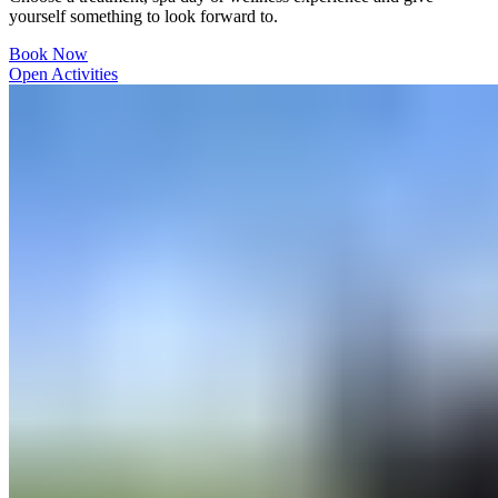
yourself something to look forward to. ​​​​‌ ‍ ​‍​‍‌‍ ‌ ​‍‌‍‍‌‌‍‌ ‌‍‍‌‌‍ ‍​‍​‍​ ‍‍​‍​‍‌ ​ ‌‍​‌‌‍ ‍‌‍‍‌‌ ‌​‌ ‍‌​‍ ‍‌‍‍‌‌‍ ​‍​‍​‍ ​​‍​‍‌‍‍​‌ ​‍‌‍‌‌‌‍‌‍​‍​‍​ ‍‍​‍​‍‌‍‍​‌ ‌​‌ ‌​‌ ​​‌ ​ ​ ‍‍​‍ ​‍ ‌‍ ​​‍ ‌‌‍​‌‌‍ ‍‌‍‌​​‍ ‌‌ ​‍​‍ ‌‌‍‍​‌‍ ‌ ‌​‌‍‌‌‌‍ ​‌ ​ ​‍ ‌‌ ​ ‌ ‌​‌ ‌‌‌‍‌​‌‍‍‌‌‍ ​‍ ‍‌ ‌‍‌‍‌‌‌ ​‍‌‍​ ‌‍‌‌‌‍ ​​‍ ‍‌‍​‌‌ ​​‌ ​​​‍ ‌‍‍‌‌‍ ‍‌ ‌​‌‍‌‌‌‍ ‍‌ ‌​​‍ ‌‍‌‌‌‍‌​‌‍‍‌‌ ‌​​‍ ‌‍ ‌‌‍ ‌‍‌​‌‍‌‌​ ‌‌ ​​‌ ​‍‌‍‌‌‌ ​ ‌‍‌‌‌‍ ‍‌ ‌​‌‍​‌‌ ‌​‌‍‍‌‌‍ ‌‍ ‍​ ‍ ‌‍‍‌‌‍‌​​ ‌​ ‌‌​ ‌ ​ ‌​​ ‍‌‌‍​ ‌‍‌‌‌‍​‍​ ‌ ​‍ ‌​ ​​​ ‍‌‌‍‌‍‌‍​ ​‍ ‌​ ‌​​ ​‍​ ‌‌​ ‌​​‍ ‌‌‍​‌​ ‌​​ ​ ​ ​‍​‍ ‌​ ‌​​ ​​​ ‌‌​ ‌‍‌‍​ ​ ‌ ​ ‌‌​ ‌ ‌‍​‌​ ‌‌‌‍​‌​ ‌ ​ ‍ ‌ ‌​‌ ‍‌‌ ​​‌‍‌‌​ ‌‌‍‍​‌‍ ‌ ‌​‌‍‌‌‌‍ ​‌‌​ ‌‍‍‌‌ ‌​‌‍‌‌‌‌​​‌‍​‌‌‍‌ ‌‍‌‌​ ‍ ‌ ​​‌‍​‌‌ ‌​‌‍‍​​ ‌‌ ​​‌‍​‌‌‍‌ ‌‍‌‌‌​​‍‌ ‌‌‌‍‍‌‌‍ ​‌‍‌​‌‍‌‌‌ ​‍​‍‌‌​ ‌‌‌​​‍‌‌ ‌‍‍ ‌‍‌‌‌ ‍‌​‍‌‌​ ​ ‌​‌​​‍‌‌​ ​ ‌​‌​​‍‌‌​ ​‍​ ​‍​ ​‌‌‍‌​​ ‍​​ ‌​‌‍‌​​ ‌‍​ ​‌​ ​ ‌‍‌‌​ ‌‍​ ‍​​ ‍​​‍‌‌​ ​‍​ ​‍​‍‌‌​ ‌‌‌​‌​​‍ ‍‌‍​ ‌‍ ‌‍ ‍‌ ‌​‌‍‌‌‌‍ ‍‌ ‌​​‍‌‌​ ‌‌‌​​‍‌‌ ‌‍‍ ‌‍‌‌‌ ‍‌​‍‌‌​ ​ ‌​‌​​‍‌‌​ ​ ‌​‌​​‍‌‌​ ​‍​ ​‍‌‍‌​‌‍​‍‌‍‌‍‌‍​‍‌‍​ ‌‍​ ​ ‍​‌‍​‌​ ‌ ‌‍​ ‌‍​‍‌‍‌‌​‍‌‌​ ​‍​ ​‍​‍‌‌​ ‌‌‌​‌​​‍ ‍‌‍‌‌‌ ‍​‌‍​ ‌‍‌‌‌ ​‍‌ ​​‌ ‌​​ ‌‍​‍‌‍​‌‌ ​ ‌‍‌‌‌‌‌‌‌ ​‍‌‍ ​​ ‌‌‍‍​‌ ‌​‌ ‌​‌ ​​‌ ​ ​‍‌‌​ ​ ‌​​‌​‍‌‌​ ​‍‌​‌‍​‍‌‌​ ​‍‌​‌‍‌‍ ​​‍ ‌‌‍​‌‌‍ ‍‌‍‌​​‍ ‌‌ ​‍​‍ ‌‌‍‍​‌‍ ‌ ‌​‌‍‌‌‌‍ ​‌ ​ ​‍ ‌‌ ​ ‌ ‌​‌ ‌‌‌‍‌​‌‍‍‌‌‍ ​‍ ‍‌ ‌‍‌‍‌‌‌ ​‍‌‍​ ‌‍‌‌‌‍ ​​‍ ‍‌‍​‌‌ ​​‌ ​​​‍‌‍‌‍‍‌‌‍‌​​ ‌​ ‌‌​ ‌ ​ ‌​​ ‍‌‌‍​ ‌‍‌‌‌‍​‍​ ‌ ​‍ ‌​ ​​​ ‍‌‌‍‌‍‌‍​ ​‍ ‌​ ‌​​ ​‍​ ‌‌​ ‌​​‍ ‌‌‍​‌​ ‌​​ ​ ​ ​‍​‍ ‌​ ‌​​ ​​​ ‌‌​ ‌‍‌‍​ ​ ‌ ​ ‌‌​ ‌ ‌‍​‌​ ‌‌‌‍​‌​ ‌ ​‍‌‍‌ ‌​‌ ‍‌‌ ​​‌‍‌‌​ ‌‌‍‍​‌‍ ‌ ‌​‌‍‌‌‌‍ ​‌‌​ ‌‍‍‌‌ ‌​‌‍‌‌‌‌​​‌‍​‌‌‍‌ ‌‍‌‌​‍‌‍‌ ​​‌‍​‌‌ ‌​‌‍‍​​ ‌‌ ​​‌‍​‌‌‍‌ ‌‍‌‌‌​​‍‌ ‌‌‌‍‍‌‌‍ ​‌‍‌​‌‍‌‌‌ ​‍​‍‌‌​ ‌‌‌​​‍‌‌ ‌‍‍ ‌‍‌‌‌ ‍‌​‍‌‌​ ​ ‌​‌​​‍‌‌​ ​ ‌​‌​​‍‌‌​ ​‍​ ​‍​ ​‌‌‍‌​​ ‍​​ ‌​‌‍‌​​ ‌‍​ ​‌​ ​ ‌‍‌‌​ ‌‍​ ‍​​ ‍​​‍‌‌​ ​‍​ ​‍​‍‌‌​ ‌‌‌​‌​​‍ ‍‌‍​ ‌‍ ‌‍ ‍‌ ‌​‌‍‌‌‌‍ ‍‌ ‌​​‍‌‌​ ‌‌‌​​‍‌‌ ‌‍‍ ‌‍‌‌‌ ‍‌​‍‌‌​ ​ ‌​‌​​‍‌‌​ ​ ‌​‌​​‍‌‌​ ​‍​ ​‍‌‍‌​‌‍​‍‌‍‌‍‌‍​‍‌‍​ ‌‍​ ​ ‍​‌‍​‌​ ‌ ‌‍​ ‌‍​‍‌‍‌‌​‍‌‌​ ​‍​ ​‍​‍‌‌​ ‌‌‌​‌​​‍ ‍‌‍‌‌‌ ‍​‌‍​ ‌‍‌‌‌ ​‍‌ ​​‌ ‌​​‍‌‍‌ ​​‌‍‌‌‌ ​‍‌ ​ ‌ ​​‌‍‌‌‌‍​ ‌ ‌​‌‍‍‌‌ ‌‍‌‍‌‌​ ‌‌ ​​‌ ‌‌‌‍​‍‌‍ ​‌‍‍‌‌ ​ ‌‍‍​‌‍‌‌‌‍‌​​‍​‍‌ ‌
Book Now​​​​‌ ‍ ​‍​‍‌‍ ‌ ​‍‌‍‍‌‌‍‌ ‌‍‍‌‌‍ ‍​‍​‍​ ‍‍​‍​‍‌ ​ ‌‍​‌‌‍ ‍‌‍‍‌‌ ‌​‌ ‍‌​‍ ‍‌‍‍‌‌‍ ​‍​‍​‍ ​​‍​‍‌‍‍​‌ ​‍‌‍‌‌‌‍‌‍​‍​‍​ ‍‍​‍​‍‌‍‍​‌ ‌​‌ ‌​‌ ​​‌ ​ ​ ‍‍​‍ ​‍ ‌‍ ​​‍ ‌‌‍​‌‌‍ ‍‌‍‌​​‍ ‌‌ ​‍​‍ ‌‌‍‍​‌‍ ‌ ‌​‌‍‌‌‌‍ ​‌ ​ ​‍ ‌‌ ​ ‌ ‌​‌ ‌‌‌‍‌​‌‍‍‌‌‍ ​‍ ‍‌ ‌‍‌‍‌‌‌ ​‍‌‍​ ‌‍‌‌‌‍ ​​‍ ‍‌‍​‌‌ ​​‌ ​​​‍ ‌‍‍‌‌‍ ‍‌ ‌​‌‍‌‌‌‍ ‍‌ ‌​​‍ ‌‍‌‌‌‍‌​‌‍‍‌‌ ‌​​‍ ‌‍ ‌‌‍ ‌‍‌​‌‍‌‌​ ‌‌ ​​‌ ​‍‌‍‌‌‌ ​ ‌‍‌‌‌‍ ‍‌ ‌​‌‍​‌‌ ‌​‌‍‍‌‌‍ ‌‍ ‍​ ‍ ‌‍‍‌‌‍‌​​ ‌​ ‌‌​ ‌ ​ ‌​​ ‍‌‌‍​ ‌‍‌‌‌‍​‍​ ‌ ​‍ ‌​ ​​​ ‍‌‌‍‌‍‌‍​ ​‍ ‌​ ‌​​ ​‍​ ‌‌​ ‌​​‍ ‌‌‍​‌​ ‌​​ ​ ​ ​‍​‍ ‌​ ‌​​ ​​​ ‌‌​ ‌‍‌‍​ ​ ‌ ​ ‌‌​ ‌ ‌‍​‌​ ‌‌‌‍​‌​ ‌ ​ ‍ ‌ ‌​‌ ‍‌‌ ​​‌‍‌‌​ ‌‌‍‍​‌‍ ‌ ‌​‌‍‌‌‌‍ ​‌‌​ ‌‍‍‌‌ ‌​‌‍‌‌‌‌​​‌‍​‌‌‍‌ ‌‍‌‌​ ‍ ‌ ​​‌‍​‌‌ ‌​‌‍‍​​ ‌‌ ​​‌‍​‌‌‍‌ ‌‍‌‌‌​​‍‌ ‌‌‌‍‍‌‌‍ ​‌‍‌​‌‍‌‌‌ ​‍​‍‌‌​ ‌‌‌​​‍‌‌ ‌‍‍ ‌‍‌‌‌ ‍‌​‍‌‌​ ​ ‌​‌​​‍‌‌​ ​ ‌​‌​​‍‌‌​ ​‍​ ​‍​ ​‌‌‍‌​​ ‍​​ ‌​‌‍‌​​ ‌‍​ ​‌​ ​ ‌‍‌‌​ ‌‍​ ‍​​ ‍​​‍‌‌​ ​‍​ ​‍​‍‌‌​ ‌‌‌​‌​​‍ ‍‌‍​ ‌‍ ‌‍ ‍‌ ‌​‌‍‌‌‌‍ ‍‌ ‌​​‍‌‌​ ‌‌‌​​‍‌‌ ‌‍‍ ‌‍‌‌‌ ‍‌​‍‌‌​ ​ ‌​‌​​‍‌‌​ ​ ‌​‌​​‍‌‌​ ​‍​ ​‍‌‍‌​‌‍​‍‌‍‌‍‌‍​‍‌‍​ ‌‍​ ​ ‍​‌‍​‌​ ‌ ‌‍​ ‌‍​‍‌‍‌‌​‍‌‌​ ​‍​ ​‍​‍‌‌​ ‌‌‌​‌​​‍ ‍‌ ​ ‌‍‌‌‌‍​ ‌‍ ‌‍ ‍‌‍‌​‌‍​‌‌ ​‍‌ ‍‌‌​​ ‌ ‌​‌‍​‌​‍ ‍‌‍ ​‌‍​‌‌‍​‍‌‍‌‌‌‍ ​​ ‌‍​‍‌‍​‌‌ ​ ‌‍‌‌‌‌‌‌‌ ​‍‌‍ ​​ ‌‌‍‍​‌ ‌​‌ ‌​‌ ​​‌ ​ ​‍‌‌​ ​ ‌​​‌​‍‌‌​ ​‍‌​‌‍​‍‌‌​ ​‍‌​‌‍‌‍ ​​‍ ‌‌‍​‌‌‍ ‍‌‍‌​​‍ ‌‌ ​‍​‍ ‌‌‍‍​‌‍ ‌ ‌​‌‍‌‌‌‍ ​‌ ​ ​‍ ‌‌ ​ ‌ ‌​‌ ‌‌‌‍‌​‌‍‍‌‌‍ ​‍ ‍‌ ‌‍‌‍‌‌‌ ​‍‌‍​ ‌‍‌‌‌‍ ​​‍ ‍‌‍​‌‌ ​​‌ ​​​‍‌‍‌‍‍‌‌‍‌​​ ‌​ ‌‌​ ‌ ​ ‌​​ ‍‌‌‍​ ‌‍‌‌‌‍​‍​ ‌ ​‍ ‌​ ​​​ ‍‌‌‍‌‍‌‍​ ​‍ ‌​ ‌​​ ​‍​ ‌‌​ ‌​​‍ ‌‌‍​‌​ ‌​​ ​ ​ ​‍​‍ ‌​ ‌​​ ​​​ ‌‌​ ‌‍‌‍​ ​ ‌ ​ ‌‌​ ‌ ‌‍​‌​ ‌‌‌‍​‌​ ‌ ​‍‌‍‌ ‌​‌ ‍‌‌ ​​‌‍‌‌​ ‌‌‍‍​‌‍ ‌ ‌​‌‍‌‌‌‍ ​‌‌​ ‌‍‍‌‌ ‌​‌‍‌‌‌‌​​‌‍​‌‌‍‌ ‌‍‌‌​‍‌‍‌ ​​‌‍​‌‌ ‌​‌‍‍​​ ‌‌ ​​‌‍​‌‌‍‌ ‌‍‌‌‌​​‍‌ ‌‌‌‍‍‌‌‍ ​‌‍‌​‌‍‌‌‌ ​‍​‍‌‌​ ‌‌‌​​‍‌‌ ‌‍‍ ‌‍‌‌‌ ‍‌​‍‌‌​ ​ ‌​‌​​‍‌‌​ ​ ‌​‌​​‍‌‌​ ​‍​ ​‍​ ​‌‌‍‌​​ ‍​​ ‌​‌‍‌​​ ‌‍​ ​‌​ ​ ‌‍‌‌​ ‌‍​ ‍​​ ‍​​‍‌‌​ ​‍​ ​‍​‍‌‌​ ‌‌‌​‌​​‍ ‍‌‍​ ‌‍ ‌‍ ‍‌ ‌​‌‍‌‌‌‍ ‍‌ ‌​​‍‌‌​ ‌‌‌​​‍‌‌ ‌‍‍ ‌‍‌‌‌ ‍‌​‍‌‌​ ​ ‌​‌​​‍‌‌​ ​ ‌​‌​​‍‌‌​ ​‍​ ​‍‌‍‌​‌‍​‍‌‍‌‍‌‍​‍‌‍​ ‌‍​ ​ ‍​‌‍​‌​ ‌ ‌‍​ ‌‍​‍‌‍‌‌​‍‌‌​ ​‍​ ​‍​‍‌‌​ ‌‌‌​‌​​‍ ‍‌ ​ ‌‍‌‌‌‍​ ‌‍ ‌‍ ‍‌‍‌​‌‍​‌‌ ​‍‌ ‍‌‌​​ ‌ ‌​‌‍​‌​‍ ‍‌‍ ​‌‍​‌‌‍​‍‌‍‌‌‌‍ ​​‍‌‍‌ ​​‌‍‌‌‌ ​‍‌ ​ ‌ ​​‌‍‌‌‌‍​ ‌ ‌​‌‍‍‌‌ ‌‍‌‍‌‌​ ‌‌ ​​‌ ‌‌‌‍​‍‌‍ ​‌‍‍‌‌ ​ ‌‍‍​‌‍‌‌‌‍‌​​‍​‍‌ ‌
Open Activities​​​​‌ ‍ ​‍​‍‌‍ ‌ ​‍‌‍‍‌‌‍‌ ‌‍‍‌‌‍ ‍​‍​‍​ ‍‍​‍​‍‌ ​ ‌‍​‌‌‍ ‍‌‍‍‌‌ ‌​‌ ‍‌​‍ ‍‌‍‍‌‌‍ ​‍​‍​‍ ​​‍​‍‌‍‍​‌ ​‍‌‍‌‌‌‍‌‍​‍​‍​ ‍‍​‍​‍‌‍‍​‌ ‌​‌ ‌​‌ ​​‌ ​ ​ ‍‍​‍ ​‍ ‌‍ ​​‍ ‌‌‍​‌‌‍ ‍‌‍‌​​‍ ‌‌ ​‍​‍ ‌‌‍‍​‌‍ ‌ ‌​‌‍‌‌‌‍ ​‌ ​ ​‍ ‌‌ ​ ‌ ‌​‌ ‌‌‌‍‌​‌‍‍‌‌‍ ​‍ ‍‌ ‌‍‌‍‌‌‌ ​‍‌‍​ ‌‍‌‌‌‍ ​​‍ ‍‌‍​‌‌ ​​‌ ​​​‍ ‌‍‍‌‌‍ ‍‌ ‌​‌‍‌‌‌‍ ‍‌ ‌​​‍ ‌‍‌‌‌‍‌​‌‍‍‌‌ ‌​​‍ ‌‍ ‌‌‍ ‌‍‌​‌‍‌‌​ ‌‌ ​​‌ ​‍‌‍‌‌‌ ​ ‌‍‌‌‌‍ ‍‌ ‌​‌‍​‌‌ ‌​‌‍‍‌‌‍ ‌‍ ‍​ ‍ ‌‍‍‌‌‍‌​​ ‌​ ‌‌​ ‌ ​ ‌​​ ‍‌‌‍​ ‌‍‌‌‌‍​‍​ ‌ ​‍ ‌​ ​​​ ‍‌‌‍‌‍‌‍​ ​‍ ‌​ ‌​​ ​‍​ ‌‌​ ‌​​‍ ‌‌‍​‌​ ‌​​ ​ ​ ​‍​‍ ‌​ ‌​​ ​​​ ‌‌​ ‌‍‌‍​ ​ ‌ ​ ‌‌​ ‌ ‌‍​‌​ ‌‌‌‍​‌​ ‌ ​ ‍ ‌ ‌​‌ ‍‌‌ ​​‌‍‌‌​ ‌‌‍‍​‌‍ ‌ ‌​‌‍‌‌‌‍ ​‌‌​ ‌‍‍‌‌ ‌​‌‍‌‌‌‌​​‌‍​‌‌‍‌ ‌‍‌‌​ ‍ ‌ ​​‌‍​‌‌ ‌​‌‍‍​​ ‌‌ ​​‌‍​‌‌‍‌ ‌‍‌‌‌​​‍‌ ‌‌‌‍‍‌‌‍ ​‌‍‌​‌‍‌‌‌ ​‍​‍‌‌​ ‌‌‌​​‍‌‌ ‌‍‍ ‌‍‌‌‌ ‍‌​‍‌‌​ ​ ‌​‌​​‍‌‌​ ​ ‌​‌​​‍‌‌​ ​‍​ ​‍​ ​‌‌‍‌​​ ‍​​ ‌​‌‍‌​​ ‌‍​ ​‌​ ​ ‌‍‌‌​ ‌‍​ ‍​​ ‍​​‍‌‌​ ​‍​ ​‍​‍‌‌​ ‌‌‌​‌​​‍ ‍‌‍​ ‌‍ ‌‍ ‍‌ ‌​‌‍‌‌‌‍ ‍‌ ‌​​‍‌‌​ ‌‌‌​​‍‌‌ ‌‍‍ ‌‍‌‌‌ ‍‌​‍‌‌​ ​ ‌​‌​​‍‌‌​ ​ ‌​‌​​‍‌‌​ ​‍​ ​‍​ ‌‌‌‍‌‍‌‍​ ‌‍​ ​ ‍‌​ ‍​​ ‌ ​ ‌‌​ ‌‌‌‍​‍​ ‍‌​ ​ ​‍‌‌​ ​‍​ ​‍​‍‌‌​ ‌‌‌​‌​​‍ ‍‌ ‌​‌‍‍‌‌ ‌​‌‍ ​‌‍‌‌​ ‌‍​‍‌‍​‌‌ ​ ‌‍‌‌‌‌‌‌‌ ​‍‌‍ ​​ ‌‌‍‍​‌ ‌​‌ ‌​‌ ​​‌ ​ ​‍‌‌​ ​ ‌​​‌​‍‌‌​ ​‍‌​‌‍​‍‌‌​ ​‍‌​‌‍‌‍ ​​‍ ‌‌‍​‌‌‍ ‍‌‍‌​​‍ ‌‌ ​‍​‍ ‌‌‍‍​‌‍ ‌ ‌​‌‍‌‌‌‍ ​‌ ​ ​‍ ‌‌ ​ ‌ ‌​‌ ‌‌‌‍‌​‌‍‍‌‌‍ ​‍ ‍‌ ‌‍‌‍‌‌‌ ​‍‌‍​ ‌‍‌‌‌‍ ​​‍ ‍‌‍​‌‌ ​​‌ ​​​‍‌‍‌‍‍‌‌‍‌​​ ‌​ ‌‌​ ‌ ​ ‌​​ ‍‌‌‍​ ‌‍‌‌‌‍​‍​ ‌ ​‍ ‌​ ​​​ ‍‌‌‍‌‍‌‍​ ​‍ ‌​ ‌​​ ​‍​ ‌‌​ ‌​​‍ ‌‌‍​‌​ ‌​​ ​ ​ ​‍​‍ ‌​ ‌​​ ​​​ ‌‌​ ‌‍‌‍​ ​ ‌ ​ ‌‌​ ‌ ‌‍​‌​ ‌‌‌‍​‌​ ‌ ​‍‌‍‌ ‌​‌ ‍‌‌ ​​‌‍‌‌​ ‌‌‍‍​‌‍ ‌ ‌​‌‍‌‌‌‍ ​‌‌​ ‌‍‍‌‌ ‌​‌‍‌‌‌‌​​‌‍​‌‌‍‌ ‌‍‌‌​‍‌‍‌ ​​‌‍​‌‌ ‌​‌‍‍​​ ‌‌ ​​‌‍​‌‌‍‌ ‌‍‌‌‌​​‍‌ ‌‌‌‍‍‌‌‍ ​‌‍‌​‌‍‌‌‌ ​‍​‍‌‌​ ‌‌‌​​‍‌‌ ‌‍‍ ‌‍‌‌‌ ‍‌​‍‌‌​ ​ ‌​‌​​‍‌‌​ ​ ‌​‌​​‍‌‌​ ​‍​ ​‍​ ​‌‌‍‌​​ ‍​​ ‌​‌‍‌​​ ‌‍​ ​‌​ ​ ‌‍‌‌​ ‌‍​ ‍​​ ‍​​‍‌‌​ ​‍​ ​‍​‍‌‌​ ‌‌‌​‌​​‍ ‍‌‍​ ‌‍ ‌‍ ‍‌ ‌​‌‍‌‌‌‍ ‍‌ ‌​​‍‌‌​ ‌‌‌​​‍‌‌ ‌‍‍ ‌‍‌‌‌ ‍‌​‍‌‌​ ​ ‌​‌​​‍‌‌​ ​ ‌​‌​​‍‌‌​ ​‍​ ​‍​ ‌‌‌‍‌‍‌‍​ ‌‍​ ​ ‍‌​ ‍​​ ‌ ​ ‌‌​ ‌‌‌‍​‍​ ‍‌​ ​ ​‍‌‌​ ​‍​ ​‍​‍‌‌​ ‌‌‌​‌​​‍ ‍‌ ‌​‌‍‍‌‌ ‌​‌‍ ​‌‍‌‌​‍‌‍‌ ​​‌‍‌‌‌ ​‍‌ ​ ‌ ​​‌‍‌‌‌‍​ ‌ ‌​‌‍‍‌‌ ‌‍‌‍‌‌​ ‌‌ ​​‌ ‌‌‌‍​‍‌‍ ​‌‍‍‌‌ ​ ‌‍‍​‌‍‌‌‌‍‌​​‍​‍‌ ‌