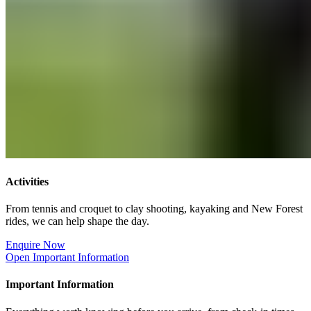
Activities​​​​‌ ‍ ​‍​‍‌‍ ‌ ​‍‌‍‍‌‌‍‌ ‌‍‍‌‌‍ ‍​‍​‍​ ‍‍​‍​‍‌ ​ ‌‍​‌‌‍ ‍‌‍‍‌‌ ‌​‌ ‍‌​‍ ‍‌‍‍‌‌‍ ​‍​‍​‍ ​​‍​‍‌‍‍​‌ ​‍‌‍‌‌‌‍‌‍​‍​‍​ ‍‍​‍​‍‌‍‍​‌ ‌​‌ ‌​‌ ​​‌ ​ ​ ‍‍​‍ ​‍ ‌‍ ​​‍ ‌‌‍​‌‌‍ ‍‌‍‌​​‍ ‌‌ ​‍​‍ ‌‌‍‍​‌‍ ‌ ‌​‌‍‌‌‌‍ ​‌ ​ ​‍ ‌‌ ​ ‌ ‌​‌ ‌‌‌‍‌​‌‍‍‌‌‍ ​‍ ‍‌ ‌‍‌‍‌‌‌ ​‍‌‍​ ‌‍‌‌‌‍ ​​‍ ‍‌‍​‌‌ ​​‌ ​​​‍ ‌‍‍‌‌‍ ‍‌ ‌​‌‍‌‌‌‍ ‍‌ ‌​​‍ ‌‍‌‌‌‍‌​‌‍‍‌‌ ‌​​‍ ‌‍ ‌‌‍ ‌‍‌​‌‍‌‌​ ‌‌ ​​‌ ​‍‌‍‌‌‌ ​ ‌‍‌‌‌‍ ‍‌ ‌​‌‍​‌‌ ‌​‌‍‍‌‌‍ ‌‍ ‍​ ‍ ‌‍‍‌‌‍‌​​ ‌​ ‌‌​ ‌ ​ ‌​​ ‍‌‌‍​ ‌‍‌‌‌‍​‍​ ‌ ​‍ ‌​ ​​​ ‍‌‌‍‌‍‌‍​ ​‍ ‌​ ‌​​ ​‍​ ‌‌​ ‌​​‍ ‌‌‍​‌​ ‌​​ ​ ​ ​‍​‍ ‌​ ‌​​ ​​​ ‌‌​ ‌‍‌‍​ ​ ‌ ​ ‌‌​ ‌ ‌‍​‌​ ‌‌‌‍​‌​ ‌ ​ ‍ ‌ ‌​‌ ‍‌‌ ​​‌‍‌‌​ ‌‌‍‍​‌‍ ‌ ‌​‌‍‌‌‌‍ ​‌‌​ ‌‍‍‌‌ ‌​‌‍‌‌‌‌​​‌‍​‌‌‍‌ ‌‍‌‌​ ‍ ‌ ​​‌‍​‌‌ ‌​‌‍‍​​ ‌‌ ​​‌‍​‌‌‍‌ ‌‍‌‌‌​​‍‌ ‌‌‌‍‍‌‌‍ ​‌‍‌​‌‍‌‌‌ ​‍​‍‌‌​ ‌‌‌​​‍‌‌ ‌‍‍ ‌‍‌‌‌ ‍‌​‍‌‌​ ​ ‌​‌​​‍‌‌​ ​ ‌​‌​​‍‌‌​ ​‍​ ​‍​ ​‌‌‍‌​​ ‍​​ ‌​‌‍‌​​ ‌‍​ ​‌​ ​ ‌‍‌‌​ ‌‍​ ‍​​ ‍​​‍‌‌​ ​‍​ ​‍​‍‌‌​ ‌‌‌​‌​​‍ ‍‌‍​ ‌‍ ‌‍ ‍‌ ‌​‌‍‌‌‌‍ ‍‌ ‌​​‍‌‌​ ‌‌‌​​‍‌‌ ‌‍‍ ‌‍‌‌‌ ‍‌​‍‌‌​ ​ ‌​‌​​‍‌‌​ ​ ‌​‌​​‍‌‌​ ​‍​ ​‍​ ‌‌‌‍‌‍‌‍​ ‌‍​ ​ ‍‌​ ‍​​ ‌ ​ ‌‌​ ‌‌‌‍​‍​ ‍‌​ ​ ​‍‌‌​ ​‍​ ​‍​‍‌‌​ ‌‌‌​‌​​‍ ‍‌ ‌​‌‍‍‌‌ ‌​‌‍ ​‌‍‌‌​ ‌‍​‍‌‍​‌‌ ​ ‌‍‌‌‌‌‌‌‌ ​‍‌‍ ​​ ‌‌‍‍​‌ ‌​‌ ‌​‌ ​​‌ ​ ​‍‌‌​ ​ ‌​​‌​‍‌‌​ ​‍‌​‌‍​‍‌‌​ ​‍‌​‌‍‌‍ ​​‍ ‌‌‍​‌‌‍ ‍‌‍‌​​‍ ‌‌ ​‍​‍ ‌‌‍‍​‌‍ ‌ ‌​‌‍‌‌‌‍ ​‌ ​ ​‍ ‌‌ ​ ‌ ‌​‌ ‌‌‌‍‌​‌‍‍‌‌‍ ​‍ ‍‌ ‌‍‌‍‌‌‌ ​‍‌‍​ ‌‍‌‌‌‍ ​​‍ ‍‌‍​‌‌ ​​‌ ​​​‍‌‍‌‍‍‌‌‍‌​​ ‌​ ‌‌​ ‌ ​ ‌​​ ‍‌‌‍​ ‌‍‌‌‌‍​‍​ ‌ ​‍ ‌​ ​​​ ‍‌‌‍‌‍‌‍​ ​‍ ‌​ ‌​​ ​‍​ ‌‌​ ‌​​‍ ‌‌‍​‌​ ‌​​ ​ ​ ​‍​‍ ‌​ ‌​​ ​​​ ‌‌​ ‌‍‌‍​ ​ ‌ ​ ‌‌​ ‌ ‌‍​‌​ ‌‌‌‍​‌​ ‌ ​‍‌‍‌ ‌​‌ ‍‌‌ ​​‌‍‌‌​ ‌‌‍‍​‌‍ ‌ ‌​‌‍‌‌‌‍ ​‌‌​ ‌‍‍‌‌ ‌​‌‍‌‌‌‌​​‌‍​‌‌‍‌ ‌‍‌‌​‍‌‍‌ ​​‌‍​‌‌ ‌​‌‍‍​​ ‌‌ ​​‌‍​‌‌‍‌ ‌‍‌‌‌​​‍‌ ‌‌‌‍‍‌‌‍ ​‌‍‌​‌‍‌‌‌ ​‍​‍‌‌​ ‌‌‌​​‍‌‌ ‌‍‍ ‌‍‌‌‌ ‍‌​‍‌‌​ ​ ‌​‌​​‍‌‌​ ​ ‌​‌​​‍‌‌​ ​‍​ ​‍​ ​‌‌‍‌​​ ‍​​ ‌​‌‍‌​​ ‌‍​ ​‌​ ​ ‌‍‌‌​ ‌‍​ ‍​​ ‍​​‍‌‌​ ​‍​ ​‍​‍‌‌​ ‌‌‌​‌​​‍ ‍‌‍​ ‌‍ ‌‍ ‍‌ ‌​‌‍‌‌‌‍ ‍‌ ‌​​‍‌‌​ ‌‌‌​​‍‌‌ ‌‍‍ ‌‍‌‌‌ ‍‌​‍‌‌​ ​ ‌​‌​​‍‌‌​ ​ ‌​‌​​‍‌‌​ ​‍​ ​‍​ ‌‌‌‍‌‍‌‍​ ‌‍​ ​ ‍‌​ ‍​​ ‌ ​ ‌‌​ ‌‌‌‍​‍​ ‍‌​ ​ ​‍‌‌​ ​‍​ ​‍​‍‌‌​ ‌‌‌​‌​​‍ ‍‌ ‌​‌‍‍‌‌ ‌​‌‍ ​‌‍‌‌​‍‌‍‌ ​​‌‍‌‌‌ ​‍‌ ​ ‌ ​​‌‍‌‌‌‍​ ‌ ‌​‌‍‍‌‌ ‌‍‌‍‌‌​ ‌‌ ​​‌ ‌‌‌‍​‍‌‍ ​‌‍‍‌‌ ​ ‌‍‍​‌‍‌‌‌‍‌​​‍​‍‌ ‌
From tennis and croquet to clay shooting, kayaking and New Forest
rides, we can help shape the day. ​​​​‌ ‍ ​‍​‍‌‍ ‌ ​‍‌‍‍‌‌‍‌ ‌‍‍‌‌‍ ‍​‍​‍​ ‍‍​‍​‍‌ ​ ‌‍​‌‌‍ ‍‌‍‍‌‌ ‌​‌ ‍‌​‍ ‍‌‍‍‌‌‍ ​‍​‍​‍ ​​‍​‍‌‍‍​‌ ​‍‌‍‌‌‌‍‌‍​‍​‍​ ‍‍​‍​‍‌‍‍​‌ ‌​‌ ‌​‌ ​​‌ ​ ​ ‍‍​‍ ​‍ ‌‍ ​​‍ ‌‌‍​‌‌‍ ‍‌‍‌​​‍ ‌‌ ​‍​‍ ‌‌‍‍​‌‍ ‌ ‌​‌‍‌‌‌‍ ​‌ ​ ​‍ ‌‌ ​ ‌ ‌​‌ ‌‌‌‍‌​‌‍‍‌‌‍ ​‍ ‍‌ ‌‍‌‍‌‌‌ ​‍‌‍​ ‌‍‌‌‌‍ ​​‍ ‍‌‍​‌‌ ​​‌ ​​​‍ ‌‍‍‌‌‍ ‍‌ ‌​‌‍‌‌‌‍ ‍‌ ‌​​‍ ‌‍‌‌‌‍‌​‌‍‍‌‌ ‌​​‍ ‌‍ ‌‌‍ ‌‍‌​‌‍‌‌​ ‌‌ ​​‌ ​‍‌‍‌‌‌ ​ ‌‍‌‌‌‍ ‍‌ ‌​‌‍​‌‌ ‌​‌‍‍‌‌‍ ‌‍ ‍​ ‍ ‌‍‍‌‌‍‌​​ ‌​ ‌‌​ ‌ ​ ‌​​ ‍‌‌‍​ ‌‍‌‌‌‍​‍​ ‌ ​‍ ‌​ ​​​ ‍‌‌‍‌‍‌‍​ ​‍ ‌​ ‌​​ ​‍​ ‌‌​ ‌​​‍ ‌‌‍​‌​ ‌​​ ​ ​ ​‍​‍ ‌​ ‌​​ ​​​ ‌‌​ ‌‍‌‍​ ​ ‌ ​ ‌‌​ ‌ ‌‍​‌​ ‌‌‌‍​‌​ ‌ ​ ‍ ‌ ‌​‌ ‍‌‌ ​​‌‍‌‌​ ‌‌‍‍​‌‍ ‌ ‌​‌‍‌‌‌‍ ​‌‌​ ‌‍‍‌‌ ‌​‌‍‌‌‌‌​​‌‍​‌‌‍‌ ‌‍‌‌​ ‍ ‌ ​​‌‍​‌‌ ‌​‌‍‍​​ ‌‌ ​​‌‍​‌‌‍‌ ‌‍‌‌‌​​‍‌ ‌‌‌‍‍‌‌‍ ​‌‍‌​‌‍‌‌‌ ​‍​‍‌‌​ ‌‌‌​​‍‌‌ ‌‍‍ ‌‍‌‌‌ ‍‌​‍‌‌​ ​ ‌​‌​​‍‌‌​ ​ ‌​‌​​‍‌‌​ ​‍​ ​‍​ ​‌‌‍‌​​ ‍​​ ‌​‌‍‌​​ ‌‍​ ​‌​ ​ ‌‍‌‌​ ‌‍​ ‍​​ ‍​​‍‌‌​ ​‍​ ​‍​‍‌‌​ ‌‌‌​‌​​‍ ‍‌‍​ ‌‍ ‌‍ ‍‌ ‌​‌‍‌‌‌‍ ‍‌ ‌​​‍‌‌​ ‌‌‌​​‍‌‌ ‌‍‍ ‌‍‌‌‌ ‍‌​‍‌‌​ ​ ‌​‌​​‍‌‌​ ​ ‌​‌​​‍‌‌​ ​‍​ ​‍​ ‌‌‌‍‌‍‌‍​ ‌‍​ ​ ‍‌​ ‍​​ ‌ ​ ‌‌​ ‌‌‌‍​‍​ ‍‌​ ​ ​‍‌‌​ ​‍​ ​‍​‍‌‌​ ‌‌‌​‌​​‍ ‍‌‍‌‌‌ ‍​‌‍​ ‌‍‌‌‌ ​‍‌ ​​‌ ‌​​ ‌‍​‍‌‍​‌‌ ​ ‌‍‌‌‌‌‌‌‌ ​‍‌‍ ​​ ‌‌‍‍​‌ ‌​‌ ‌​‌ ​​‌ ​ ​‍‌‌​ ​ ‌​​‌​‍‌‌​ ​‍‌​‌‍​‍‌‌​ ​‍‌​‌‍‌‍ ​​‍ ‌‌‍​‌‌‍ ‍‌‍‌​​‍ ‌‌ ​‍​‍ ‌‌‍‍​‌‍ ‌ ‌​‌‍‌‌‌‍ ​‌ ​ ​‍ ‌‌ ​ ‌ ‌​‌ ‌‌‌‍‌​‌‍‍‌‌‍ ​‍ ‍‌ ‌‍‌‍‌‌‌ ​‍‌‍​ ‌‍‌‌‌‍ ​​‍ ‍‌‍​‌‌ ​​‌ ​​​‍‌‍‌‍‍‌‌‍‌​​ ‌​ ‌‌​ ‌ ​ ‌​​ ‍‌‌‍​ ‌‍‌‌‌‍​‍​ ‌ ​‍ ‌​ ​​​ ‍‌‌‍‌‍‌‍​ ​‍ ‌​ ‌​​ ​‍​ ‌‌​ ‌​​‍ ‌‌‍​‌​ ‌​​ ​ ​ ​‍​‍ ‌​ ‌​​ ​​​ ‌‌​ ‌‍‌‍​ ​ ‌ ​ ‌‌​ ‌ ‌‍​‌​ ‌‌‌‍​‌​ ‌ ​‍‌‍‌ ‌​‌ ‍‌‌ ​​‌‍‌‌​ ‌‌‍‍​‌‍ ‌ ‌​‌‍‌‌‌‍ ​‌‌​ ‌‍‍‌‌ ‌​‌‍‌‌‌‌​​‌‍​‌‌‍‌ ‌‍‌‌​‍‌‍‌ ​​‌‍​‌‌ ‌​‌‍‍​​ ‌‌ ​​‌‍​‌‌‍‌ ‌‍‌‌‌​​‍‌ ‌‌‌‍‍‌‌‍ ​‌‍‌​‌‍‌‌‌ ​‍​‍‌‌​ ‌‌‌​​‍‌‌ ‌‍‍ ‌‍‌‌‌ ‍‌​‍‌‌​ ​ ‌​‌​​‍‌‌​ ​ ‌​‌​​‍‌‌​ ​‍​ ​‍​ ​‌‌‍‌​​ ‍​​ ‌​‌‍‌​​ ‌‍​ ​‌​ ​ ‌‍‌‌​ ‌‍​ ‍​​ ‍​​‍‌‌​ ​‍​ ​‍​‍‌‌​ ‌‌‌​‌​​‍ ‍‌‍​ ‌‍ ‌‍ ‍‌ ‌​‌‍‌‌‌‍ ‍‌ ‌​​‍‌‌​ ‌‌‌​​‍‌‌ ‌‍‍ ‌‍‌‌‌ ‍‌​‍‌‌​ ​ ‌​‌​​‍‌‌​ ​ ‌​‌​​‍‌‌​ ​‍​ ​‍​ ‌‌‌‍‌‍‌‍​ ‌‍​ ​ ‍‌​ ‍​​ ‌ ​ ‌‌​ ‌‌‌‍​‍​ ‍‌​ ​ ​‍‌‌​ ​‍​ ​‍​‍‌‌​ ‌‌‌​‌​​‍ ‍‌‍‌‌‌ ‍​‌‍​ ‌‍‌‌‌ ​‍‌ ​​‌ ‌​​‍‌‍‌ ​​‌‍‌‌‌ ​‍‌ ​ ‌ ​​‌‍‌‌‌‍​ ‌ ‌​‌‍‍‌‌ ‌‍‌‍‌‌​ ‌‌ ​​‌ ‌‌‌‍​‍‌‍ ​‌‍‍‌‌ ​ ‌‍‍​‌‍‌‌‌‍‌​​‍​‍‌ ‌
Enquire Now​​​​‌ ‍ ​‍​‍‌‍ ‌ ​‍‌‍‍‌‌‍‌ ‌‍‍‌‌‍ ‍​‍​‍​ ‍‍​‍​‍‌ ​ ‌‍​‌‌‍ ‍‌‍‍‌‌ ‌​‌ ‍‌​‍ ‍‌‍‍‌‌‍ ​‍​‍​‍ ​​‍​‍‌‍‍​‌ ​‍‌‍‌‌‌‍‌‍​‍​‍​ ‍‍​‍​‍‌‍‍​‌ ‌​‌ ‌​‌ ​​‌ ​ ​ ‍‍​‍ ​‍ ‌‍ ​​‍ ‌‌‍​‌‌‍ ‍‌‍‌​​‍ ‌‌ ​‍​‍ ‌‌‍‍​‌‍ ‌ ‌​‌‍‌‌‌‍ ​‌ ​ ​‍ ‌‌ ​ ‌ ‌​‌ ‌‌‌‍‌​‌‍‍‌‌‍ ​‍ ‍‌ ‌‍‌‍‌‌‌ ​‍‌‍​ ‌‍‌‌‌‍ ​​‍ ‍‌‍​‌‌ ​​‌ ​​​‍ ‌‍‍‌‌‍ ‍‌ ‌​‌‍‌‌‌‍ ‍‌ ‌​​‍ ‌‍‌‌‌‍‌​‌‍‍‌‌ ‌​​‍ ‌‍ ‌‌‍ ‌‍‌​‌‍‌‌​ ‌‌ ​​‌ ​‍‌‍‌‌‌ ​ ‌‍‌‌‌‍ ‍‌ ‌​‌‍​‌‌ ‌​‌‍‍‌‌‍ ‌‍ ‍​ ‍ ‌‍‍‌‌‍‌​​ ‌​ ‌‌​ ‌ ​ ‌​​ ‍‌‌‍​ ‌‍‌‌‌‍​‍​ ‌ ​‍ ‌​ ​​​ ‍‌‌‍‌‍‌‍​ ​‍ ‌​ ‌​​ ​‍​ ‌‌​ ‌​​‍ ‌‌‍​‌​ ‌​​ ​ ​ ​‍​‍ ‌​ ‌​​ ​​​ ‌‌​ ‌‍‌‍​ ​ ‌ ​ ‌‌​ ‌ ‌‍​‌​ ‌‌‌‍​‌​ ‌ ​ ‍ ‌ ‌​‌ ‍‌‌ ​​‌‍‌‌​ ‌‌‍‍​‌‍ ‌ ‌​‌‍‌‌‌‍ ​‌‌​ ‌‍‍‌‌ ‌​‌‍‌‌‌‌​​‌‍​‌‌‍‌ ‌‍‌‌​ ‍ ‌ ​​‌‍​‌‌ ‌​‌‍‍​​ ‌‌ ​​‌‍​‌‌‍‌ ‌‍‌‌‌​​‍‌ ‌‌‌‍‍‌‌‍ ​‌‍‌​‌‍‌‌‌ ​‍​‍‌‌​ ‌‌‌​​‍‌‌ ‌‍‍ ‌‍‌‌‌ ‍‌​‍‌‌​ ​ ‌​‌​​‍‌‌​ ​ ‌​‌​​‍‌‌​ ​‍​ ​‍​ ​‌‌‍‌​​ ‍​​ ‌​‌‍‌​​ ‌‍​ ​‌​ ​ ‌‍‌‌​ ‌‍​ ‍​​ ‍​​‍‌‌​ ​‍​ ​‍​‍‌‌​ ‌‌‌​‌​​‍ ‍‌‍​ ‌‍ ‌‍ ‍‌ ‌​‌‍‌‌‌‍ ‍‌ ‌​​‍‌‌​ ‌‌‌​​‍‌‌ ‌‍‍ ‌‍‌‌‌ ‍‌​‍‌‌​ ​ ‌​‌​​‍‌‌​ ​ ‌​‌​​‍‌‌​ ​‍​ ​‍​ ‌‌‌‍‌‍‌‍​ ‌‍​ ​ ‍‌​ ‍​​ ‌ ​ ‌‌​ ‌‌‌‍​‍​ ‍‌​ ​ ​‍‌‌​ ​‍​ ​‍​‍‌‌​ ‌‌‌​‌​​‍ ‍‌ ​ ‌‍‌‌‌‍​ ‌‍ ‌‍ ‍‌‍‌​‌‍​‌‌ ​‍‌ ‍‌‌​​ ‌ ‌​‌‍​‌​‍ ‍‌‍ ​‌‍​‌‌‍​‍‌‍‌‌‌‍ ​​ ‌‍​‍‌‍​‌‌ ​ ‌‍‌‌‌‌‌‌‌ ​‍‌‍ ​​ ‌‌‍‍​‌ ‌​‌ ‌​‌ ​​‌ ​ ​‍‌‌​ ​ ‌​​‌​‍‌‌​ ​‍‌​‌‍​‍‌‌​ ​‍‌​‌‍‌‍ ​​‍ ‌‌‍​‌‌‍ ‍‌‍‌​​‍ ‌‌ ​‍​‍ ‌‌‍‍​‌‍ ‌ ‌​‌‍‌‌‌‍ ​‌ ​ ​‍ ‌‌ ​ ‌ ‌​‌ ‌‌‌‍‌​‌‍‍‌‌‍ ​‍ ‍‌ ‌‍‌‍‌‌‌ ​‍‌‍​ ‌‍‌‌‌‍ ​​‍ ‍‌‍​‌‌ ​​‌ ​​​‍‌‍‌‍‍‌‌‍‌​​ ‌​ ‌‌​ ‌ ​ ‌​​ ‍‌‌‍​ ‌‍‌‌‌‍​‍​ ‌ ​‍ ‌​ ​​​ ‍‌‌‍‌‍‌‍​ ​‍ ‌​ ‌​​ ​‍​ ‌‌​ ‌​​‍ ‌‌‍​‌​ ‌​​ ​ ​ ​‍​‍ ‌​ ‌​​ ​​​ ‌‌​ ‌‍‌‍​ ​ ‌ ​ ‌‌​ ‌ ‌‍​‌​ ‌‌‌‍​‌​ ‌ ​‍‌‍‌ ‌​‌ ‍‌‌ ​​‌‍‌‌​ ‌‌‍‍​‌‍ ‌ ‌​‌‍‌‌‌‍ ​‌‌​ ‌‍‍‌‌ ‌​‌‍‌‌‌‌​​‌‍​‌‌‍‌ ‌‍‌‌​‍‌‍‌ ​​‌‍​‌‌ ‌​‌‍‍​​ ‌‌ ​​‌‍​‌‌‍‌ ‌‍‌‌‌​​‍‌ ‌‌‌‍‍‌‌‍ ​‌‍‌​‌‍‌‌‌ ​‍​‍‌‌​ ‌‌‌​​‍‌‌ ‌‍‍ ‌‍‌‌‌ ‍‌​‍‌‌​ ​ ‌​‌​​‍‌‌​ ​ ‌​‌​​‍‌‌​ ​‍​ ​‍​ ​‌‌‍‌​​ ‍​​ ‌​‌‍‌​​ ‌‍​ ​‌​ ​ ‌‍‌‌​ ‌‍​ ‍​​ ‍​​‍‌‌​ ​‍​ ​‍​‍‌‌​ ‌‌‌​‌​​‍ ‍‌‍​ ‌‍ ‌‍ ‍‌ ‌​‌‍‌‌‌‍ ‍‌ ‌​​‍‌‌​ ‌‌‌​​‍‌‌ ‌‍‍ ‌‍‌‌‌ ‍‌​‍‌‌​ ​ ‌​‌​​‍‌‌​ ​ ‌​‌​​‍‌‌​ ​‍​ ​‍​ ‌‌‌‍‌‍‌‍​ ‌‍​ ​ ‍‌​ ‍​​ ‌ ​ ‌‌​ ‌‌‌‍​‍​ ‍‌​ ​ ​‍‌‌​ ​‍​ ​‍​‍‌‌​ ‌‌‌​‌​​‍ ‍‌ ​ ‌‍‌‌‌‍​ ‌‍ ‌‍ ‍‌‍‌​‌‍​‌‌ ​‍‌ ‍‌‌​​ ‌ ‌​‌‍​‌​‍ ‍‌‍ ​‌‍​‌‌‍​‍‌‍‌‌‌‍ ​​‍‌‍‌ ​​‌‍‌‌‌ ​‍‌ ​ ‌ ​​‌‍‌‌‌‍​ ‌ ‌​‌‍‍‌‌ ‌‍‌‍‌‌​ ‌‌ ​​‌ ‌‌‌‍​‍‌‍ ​‌‍‍‌‌ ​ ‌‍‍​‌‍‌‌‌‍‌​​‍​‍‌ ‌
Open Important Information​​​​‌ ‍ ​‍​‍‌‍ ‌ ​‍‌‍‍‌‌‍‌ ‌‍‍‌‌‍ ‍​‍​‍​ ‍‍​‍​‍‌ ​ ‌‍​‌‌‍ ‍‌‍‍‌‌ ‌​‌ ‍‌​‍ ‍‌‍‍‌‌‍ ​‍​‍​‍ ​​‍​‍‌‍‍​‌ ​‍‌‍‌‌‌‍‌‍​‍​‍​ ‍‍​‍​‍‌‍‍​‌ ‌​‌ ‌​‌ ​​‌ ​ ​ ‍‍​‍ ​‍ ‌‍ ​​‍ ‌‌‍​‌‌‍ ‍‌‍‌​​‍ ‌‌ ​‍​‍ ‌‌‍‍​‌‍ ‌ ‌​‌‍‌‌‌‍ ​‌ ​ ​‍ ‌‌ ​ ‌ ‌​‌ ‌‌‌‍‌​‌‍‍‌‌‍ ​‍ ‍‌ ‌‍‌‍‌‌‌ ​‍‌‍​ ‌‍‌‌‌‍ ​​‍ ‍‌‍​‌‌ ​​‌ ​​​‍ ‌‍‍‌‌‍ ‍‌ ‌​‌‍‌‌‌‍ ‍‌ ‌​​‍ ‌‍‌‌‌‍‌​‌‍‍‌‌ ‌​​‍ ‌‍ ‌‌‍ ‌‍‌​‌‍‌‌​ ‌‌ ​​‌ ​‍‌‍‌‌‌ ​ ‌‍‌‌‌‍ ‍‌ ‌​‌‍​‌‌ ‌​‌‍‍‌‌‍ ‌‍ ‍​ ‍ ‌‍‍‌‌‍‌​​ ‌​ ‌‌​ ‌ ​ ‌​​ ‍‌‌‍​ ‌‍‌‌‌‍​‍​ ‌ ​‍ ‌​ ​​​ ‍‌‌‍‌‍‌‍​ ​‍ ‌​ ‌​​ ​‍​ ‌‌​ ‌​​‍ ‌‌‍​‌​ ‌​​ ​ ​ ​‍​‍ ‌​ ‌​​ ​​​ ‌‌​ ‌‍‌‍​ ​ ‌ ​ ‌‌​ ‌ ‌‍​‌​ ‌‌‌‍​‌​ ‌ ​ ‍ ‌ ‌​‌ ‍‌‌ ​​‌‍‌‌​ ‌‌‍‍​‌‍ ‌ ‌​‌‍‌‌‌‍ ​‌‌​ ‌‍‍‌‌ ‌​‌‍‌‌‌‌​​‌‍​‌‌‍‌ ‌‍‌‌​ ‍ ‌ ​​‌‍​‌‌ ‌​‌‍‍​​ ‌‌ ​​‌‍​‌‌‍‌ ‌‍‌‌‌​​‍‌ ‌‌‌‍‍‌‌‍ ​‌‍‌​‌‍‌‌‌ ​‍​‍‌‌​ ‌‌‌​​‍‌‌ ‌‍‍ ‌‍‌‌‌ ‍‌​‍‌‌​ ​ ‌​‌​​‍‌‌​ ​ ‌​‌​​‍‌‌​ ​‍​ ​‍‌‍‌​‌‍‌‌​ ​​​ ​ ​ ​​‌‍‌‍‌‍​‌​ ​​‌‍​‍‌‍​‌‌‍​‍‌‍​‍​‍‌‌​ ​‍​ ​‍​‍‌‌​ ‌‌‌​‌​​‍ ‍‌‍​ ‌‍ ‌‍ ‍‌ ‌​‌‍‌‌‌‍ ‍‌ ‌​​‍‌‌​ ‌‌‌​​‍‌‌ ‌‍‍ ‌‍‌‌‌ ‍‌​‍‌‌​ ​ ‌​‌​​‍‌‌​ ​ ‌​‌​​‍‌‌​ ​‍​ ​‍​ ‌‌‌‍‌‌‌‍‌‍​ ‌​‌‍​‌​ ‌​‌‍​ ‌‍‌‌‌‍​‌​ ​ ‌‍‌‌​ ​ ​‍‌‌​ ​‍​ ​‍​‍‌‌​ ‌‌‌​‌​​‍ ‍‌ ‌​‌‍‍‌‌ ‌​‌‍ ​‌‍‌‌​ ‌‍​‍‌‍​‌‌ ​ ‌‍‌‌‌‌‌‌‌ ​‍‌‍ ​​ ‌‌‍‍​‌ ‌​‌ ‌​‌ ​​‌ ​ ​‍‌‌​ ​ ‌​​‌​‍‌‌​ ​‍‌​‌‍​‍‌‌​ ​‍‌​‌‍‌‍ ​​‍ ‌‌‍​‌‌‍ ‍‌‍‌​​‍ ‌‌ ​‍​‍ ‌‌‍‍​‌‍ ‌ ‌​‌‍‌‌‌‍ ​‌ ​ ​‍ ‌‌ ​ ‌ ‌​‌ ‌‌‌‍‌​‌‍‍‌‌‍ ​‍ ‍‌ ‌‍‌‍‌‌‌ ​‍‌‍​ ‌‍‌‌‌‍ ​​‍ ‍‌‍​‌‌ ​​‌ ​​​‍‌‍‌‍‍‌‌‍‌​​ ‌​ ‌‌​ ‌ ​ ‌​​ ‍‌‌‍​ ‌‍‌‌‌‍​‍​ ‌ ​‍ ‌​ ​​​ ‍‌‌‍‌‍‌‍​ ​‍ ‌​ ‌​​ ​‍​ ‌‌​ ‌​​‍ ‌‌‍​‌​ ‌​​ ​ ​ ​‍​‍ ‌​ ‌​​ ​​​ ‌‌​ ‌‍‌‍​ ​ ‌ ​ ‌‌​ ‌ ‌‍​‌​ ‌‌‌‍​‌​ ‌ ​‍‌‍‌ ‌​‌ ‍‌‌ ​​‌‍‌‌​ ‌‌‍‍​‌‍ ‌ ‌​‌‍‌‌‌‍ ​‌‌​ ‌‍‍‌‌ ‌​‌‍‌‌‌‌​​‌‍​‌‌‍‌ ‌‍‌‌​‍‌‍‌ ​​‌‍​‌‌ ‌​‌‍‍​​ ‌‌ ​​‌‍​‌‌‍‌ ‌‍‌‌‌​​‍‌ ‌‌‌‍‍‌‌‍ ​‌‍‌​‌‍‌‌‌ ​‍​‍‌‌​ ‌‌‌​​‍‌‌ ‌‍‍ ‌‍‌‌‌ ‍‌​‍‌‌​ ​ ‌​‌​​‍‌‌​ ​ ‌​‌​​‍‌‌​ ​‍​ ​‍‌‍‌​‌‍‌‌​ ​​​ ​ ​ ​​‌‍‌‍‌‍​‌​ ​​‌‍​‍‌‍​‌‌‍​‍‌‍​‍​‍‌‌​ ​‍​ ​‍​‍‌‌​ ‌‌‌​‌​​‍ ‍‌‍​ ‌‍ ‌‍ ‍‌ ‌​‌‍‌‌‌‍ ‍‌ ‌​​‍‌‌​ ‌‌‌​​‍‌‌ ‌‍‍ ‌‍‌‌‌ ‍‌​‍‌‌​ ​ ‌​‌​​‍‌‌​ ​ ‌​‌​​‍‌‌​ ​‍​ ​‍​ ‌‌‌‍‌‌‌‍‌‍​ ‌​‌‍​‌​ ‌​‌‍​ ‌‍‌‌‌‍​‌​ ​ ‌‍‌‌​ ​ ​‍‌‌​ ​‍​ ​‍​‍‌‌​ ‌‌‌​‌​​‍ ‍‌ ‌​‌‍‍‌‌ ‌​‌‍ ​‌‍‌‌​‍‌‍‌ ​​‌‍‌‌‌ ​‍‌ ​ ‌ ​​‌‍‌‌‌‍​ ‌ ‌​‌‍‍‌‌ ‌‍‌‍‌‌​ ‌‌ ​​‌ ‌‌‌‍​‍‌‍ ​‌‍‍‌‌ ​ ‌‍‍​‌‍‌‌‌‍‌​​‍​‍‌ ‌
Important Information​​​​‌ ‍ ​‍​‍‌‍ ‌ ​‍‌‍‍‌‌‍‌ ‌‍‍‌‌‍ ‍​‍​‍​ ‍‍​‍​‍‌ ​ ‌‍​‌‌‍ ‍‌‍‍‌‌ ‌​‌ ‍‌​‍ ‍‌‍‍‌‌‍ ​‍​‍​‍ ​​‍​‍‌‍‍​‌ ​‍‌‍‌‌‌‍‌‍​‍​‍​ ‍‍​‍​‍‌‍‍​‌ ‌​‌ ‌​‌ ​​‌ ​ ​ ‍‍​‍ ​‍ ‌‍ ​​‍ ‌‌‍​‌‌‍ ‍‌‍‌​​‍ ‌‌ ​‍​‍ ‌‌‍‍​‌‍ ‌ ‌​‌‍‌‌‌‍ ​‌ ​ ​‍ ‌‌ ​ ‌ ‌​‌ ‌‌‌‍‌​‌‍‍‌‌‍ ​‍ ‍‌ ‌‍‌‍‌‌‌ ​‍‌‍​ ‌‍‌‌‌‍ ​​‍ ‍‌‍​‌‌ ​​‌ ​​​‍ ‌‍‍‌‌‍ ‍‌ ‌​‌‍‌‌‌‍ ‍‌ ‌​​‍ ‌‍‌‌‌‍‌​‌‍‍‌‌ ‌​​‍ ‌‍ ‌‌‍ ‌‍‌​‌‍‌‌​ ‌‌ ​​‌ ​‍‌‍‌‌‌ ​ ‌‍‌‌‌‍ ‍‌ ‌​‌‍​‌‌ ‌​‌‍‍‌‌‍ ‌‍ ‍​ ‍ ‌‍‍‌‌‍‌​​ ‌​ ‌‌​ ‌ ​ ‌​​ ‍‌‌‍​ ‌‍‌‌‌‍​‍​ ‌ ​‍ ‌​ ​​​ ‍‌‌‍‌‍‌‍​ ​‍ ‌​ ‌​​ ​‍​ ‌‌​ ‌​​‍ ‌‌‍​‌​ ‌​​ ​ ​ ​‍​‍ ‌​ ‌​​ ​​​ ‌‌​ ‌‍‌‍​ ​ ‌ ​ ‌‌​ ‌ ‌‍​‌​ ‌‌‌‍​‌​ ‌ ​ ‍ ‌ ‌​‌ ‍‌‌ ​​‌‍‌‌​ ‌‌‍‍​‌‍ ‌ ‌​‌‍‌‌‌‍ ​‌‌​ ‌‍‍‌‌ ‌​‌‍‌‌‌‌​​‌‍​‌‌‍‌ ‌‍‌‌​ ‍ ‌ ​​‌‍​‌‌ ‌​‌‍‍​​ ‌‌ ​​‌‍​‌‌‍‌ ‌‍‌‌‌​​‍‌ ‌‌‌‍‍‌‌‍ ​‌‍‌​‌‍‌‌‌ ​‍​‍‌‌​ ‌‌‌​​‍‌‌ ‌‍‍ ‌‍‌‌‌ ‍‌​‍‌‌​ ​ ‌​‌​​‍‌‌​ ​ ‌​‌​​‍‌‌​ ​‍​ ​‍‌‍‌​‌‍‌‌​ ​​​ ​ ​ ​​‌‍‌‍‌‍​‌​ ​​‌‍​‍‌‍​‌‌‍​‍‌‍​‍​‍‌‌​ ​‍​ ​‍​‍‌‌​ ‌‌‌​‌​​‍ ‍‌‍​ ‌‍ ‌‍ ‍‌ ‌​‌‍‌‌‌‍ ‍‌ ‌​​‍‌‌​ ‌‌‌​​‍‌‌ ‌‍‍ ‌‍‌‌‌ ‍‌​‍‌‌​ ​ ‌​‌​​‍‌‌​ ​ ‌​‌​​‍‌‌​ ​‍​ ​‍​ ‌‌‌‍‌‌‌‍‌‍​ ‌​‌‍​‌​ ‌​‌‍​ ‌‍‌‌‌‍​‌​ ​ ‌‍‌‌​ ​ ​‍‌‌​ ​‍​ ​‍​‍‌‌​ ‌‌‌​‌​​‍ ‍‌ ‌​‌‍‍‌‌ ‌​‌‍ ​‌‍‌‌​ ‌‍​‍‌‍​‌‌ ​ ‌‍‌‌‌‌‌‌‌ ​‍‌‍ ​​ ‌‌‍‍​‌ ‌​‌ ‌​‌ ​​‌ ​ ​‍‌‌​ ​ ‌​​‌​‍‌‌​ ​‍‌​‌‍​‍‌‌​ ​‍‌​‌‍‌‍ ​​‍ ‌‌‍​‌‌‍ ‍‌‍‌​​‍ ‌‌ ​‍​‍ ‌‌‍‍​‌‍ ‌ ‌​‌‍‌‌‌‍ ​‌ ​ ​‍ ‌‌ ​ ‌ ‌​‌ ‌‌‌‍‌​‌‍‍‌‌‍ ​‍ ‍‌ ‌‍‌‍‌‌‌ ​‍‌‍​ ‌‍‌‌‌‍ ​​‍ ‍‌‍​‌‌ ​​‌ ​​​‍‌‍‌‍‍‌‌‍‌​​ ‌​ ‌‌​ ‌ ​ ‌​​ ‍‌‌‍​ ‌‍‌‌‌‍​‍​ ‌ ​‍ ‌​ ​​​ ‍‌‌‍‌‍‌‍​ ​‍ ‌​ ‌​​ ​‍​ ‌‌​ ‌​​‍ ‌‌‍​‌​ ‌​​ ​ ​ ​‍​‍ ‌​ ‌​​ ​​​ ‌‌​ ‌‍‌‍​ ​ ‌ ​ ‌‌​ ‌ ‌‍​‌​ ‌‌‌‍​‌​ ‌ ​‍‌‍‌ ‌​‌ ‍‌‌ ​​‌‍‌‌​ ‌‌‍‍​‌‍ ‌ ‌​‌‍‌‌‌‍ ​‌‌​ ‌‍‍‌‌ ‌​‌‍‌‌‌‌​​‌‍​‌‌‍‌ ‌‍‌‌​‍‌‍‌ ​​‌‍​‌‌ ‌​‌‍‍​​ ‌‌ ​​‌‍​‌‌‍‌ ‌‍‌‌‌​​‍‌ ‌‌‌‍‍‌‌‍ ​‌‍‌​‌‍‌‌‌ ​‍​‍‌‌​ ‌‌‌​​‍‌‌ ‌‍‍ ‌‍‌‌‌ ‍‌​‍‌‌​ ​ ‌​‌​​‍‌‌​ ​ ‌​‌​​‍‌‌​ ​‍​ ​‍‌‍‌​‌‍‌‌​ ​​​ ​ ​ ​​‌‍‌‍‌‍​‌​ ​​‌‍​‍‌‍​‌‌‍​‍‌‍​‍​‍‌‌​ ​‍​ ​‍​‍‌‌​ ‌‌‌​‌​​‍ ‍‌‍​ ‌‍ ‌‍ ‍‌ ‌​‌‍‌‌‌‍ ‍‌ ‌​​‍‌‌​ ‌‌‌​​‍‌‌ ‌‍‍ ‌‍‌‌‌ ‍‌​‍‌‌​ ​ ‌​‌​​‍‌‌​ ​ ‌​‌​​‍‌‌​ ​‍​ ​‍​ ‌‌‌‍‌‌‌‍‌‍​ ‌​‌‍​‌​ ‌​‌‍​ ‌‍‌‌‌‍​‌​ ​ ‌‍‌‌​ ​ ​‍‌‌​ ​‍​ ​‍​‍‌‌​ ‌‌‌​‌​​‍ ‍‌ ‌​‌‍‍‌‌ ‌​‌‍ ​‌‍‌‌​‍‌‍‌ ​​‌‍‌‌‌ ​‍‌ ​ ‌ ​​‌‍‌‌‌‍​ ‌ ‌​‌‍‍‌‌ ‌‍‌‍‌‌​ ‌‌ ​​‌ ‌‌‌‍​‍‌‍ ​‌‍‍‌‌ ​ ‌‍‍​‌‍‌‌‌‍‌​​‍​‍‌ ‌