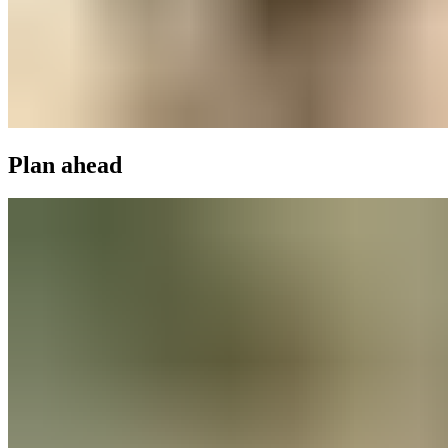
Plan ahead​​​​‌ ‍ ​‍​‍‌‍ ‌ ​‍‌‍‍‌‌‍‌ ‌‍‍‌‌‍ ‍​‍​‍​ ‍‍​‍​‍‌ ​ ‌‍​‌‌‍ ‍‌‍‍‌‌ ‌​‌ ‍‌​‍ ‍‌‍‍‌‌‍ ​‍​‍​‍ ​​‍​‍‌‍‍​‌ ​‍‌‍‌‌‌‍‌‍​‍​‍​ ‍‍​‍​‍‌‍‍​‌ ‌​‌ ‌​‌ ​​‌ ​ ​ ‍‍​‍ ​‍ ‌‍ ​​‍ ‌‌‍​‌‌‍ ‍‌‍‌​​‍ ‌‌ ​‍​‍ ‌‌‍‍​‌‍ ‌ ‌​‌‍‌‌‌‍ ​‌ ​ ​‍ ‌‌ ​ ‌ ‌​‌ ‌‌‌‍‌​‌‍‍‌‌‍ ​‍ ‍‌ ‌‍‌‍‌‌‌ ​‍‌‍​ ‌‍‌‌‌‍ ​​‍ ‍‌‍​‌‌ ​​‌ ​​​‍ ‌‍‍‌‌‍ ‍‌ ‌​‌‍‌‌‌‍ ‍‌ ‌​​‍ ‌‍‌‌‌‍‌​‌‍‍‌‌ ‌​​‍ ‌‍ ‌‌‍ ‌‍‌​‌‍‌‌​ ‌‌ ​​‌ ​‍‌‍‌‌‌ ​ ‌‍‌‌‌‍ ‍‌ ‌​‌‍​‌‌ ‌​‌‍‍‌‌‍ ‌‍ ‍​ ‍ ‌‍‍‌‌‍‌​​ ‌​ ‌‌​ ‌ ​ ‌​​ ‍‌‌‍​ ‌‍‌‌‌‍​‍​ ‌ ​‍ ‌​ ​​​ ‍‌‌‍‌‍‌‍​ ​‍ ‌​ ‌​​ ​‍​ ‌‌​ ‌​​‍ ‌‌‍​‌​ ‌​​ ​ ​ ​‍​‍ ‌​ ‌​​ ​​​ ‌‌​ ‌‍‌‍​ ​ ‌ ​ ‌‌​ ‌ ‌‍​‌​ ‌‌‌‍​‌​ ‌ ​ ‍ ‌ ‌​‌ ‍‌‌ ​​‌‍‌‌​ ‌‌‍‍​‌‍ ‌ ‌​‌‍‌‌‌‍ ​‌‌​ ‌‍‍‌‌ ‌​‌‍‌‌‌‌​​‌‍​‌‌‍‌ ‌‍‌‌​ ‍ ‌ ​​‌‍​‌‌ ‌​‌‍‍​​ ‌‌ ​​‌‍​‌‌‍‌ ‌‍‌‌‌​​‍‌ ‌‌‌‍‍‌‌‍ ​‌‍‌​‌‍‌‌‌ ​‍​‍‌‌​ ‌‌‌​​‍‌‌ ‌‍‍ ‌‍‌‌‌ ‍‌​‍‌‌​ ​ ‌​‌​​‍‌‌​ ​ ‌​‌​​‍‌‌​ ​‍​ ​‍​ ​‌‌‍‌​​ ‍​​ ‌​‌‍‌​​ ‌‍​ ​‌​ ​ ‌‍‌‌​ ‌‍​ ‍​​ ‍​​‍‌‌​ ​‍​ ​‍​‍‌‌​ ‌‌‌​‌​​‍ ‍‌‍‍​‌‍‌‌‌‍​‌‌‍‌​‌‍‍‌‌‍ ‍‌‍‌ ​ ‌‍​‍‌‍​‌‌ ​ ‌‍‌‌‌‌‌‌‌ ​‍‌‍ ​​ ‌‌‍‍​‌ ‌​‌ ‌​‌ ​​‌ ​ ​‍‌‌​ ​ ‌​​‌​‍‌‌​ ​‍‌​‌‍​‍‌‌​ ​‍‌​‌‍‌‍ ​​‍ ‌‌‍​‌‌‍ ‍‌‍‌​​‍ ‌‌ ​‍​‍ ‌‌‍‍​‌‍ ‌ ‌​‌‍‌‌‌‍ ​‌ ​ ​‍ ‌‌ ​ ‌ ‌​‌ ‌‌‌‍‌​‌‍‍‌‌‍ ​‍ ‍‌ ‌‍‌‍‌‌‌ ​‍‌‍​ ‌‍‌‌‌‍ ​​‍ ‍‌‍​‌‌ ​​‌ ​​​‍‌‍‌‍‍‌‌‍‌​​ ‌​ ‌‌​ ‌ ​ ‌​​ ‍‌‌‍​ ‌‍‌‌‌‍​‍​ ‌ ​‍ ‌​ ​​​ ‍‌‌‍‌‍‌‍​ ​‍ ‌​ ‌​​ ​‍​ ‌‌​ ‌​​‍ ‌‌‍​‌​ ‌​​ ​ ​ ​‍​‍ ‌​ ‌​​ ​​​ ‌‌​ ‌‍‌‍​ ​ ‌ ​ ‌‌​ ‌ ‌‍​‌​ ‌‌‌‍​‌​ ‌ ​‍‌‍‌ ‌​‌ ‍‌‌ ​​‌‍‌‌​ ‌‌‍‍​‌‍ ‌ ‌​‌‍‌‌‌‍ ​‌‌​ ‌‍‍‌‌ ‌​‌‍‌‌‌‌​​‌‍​‌‌‍‌ ‌‍‌‌​‍‌‍‌ ​​‌‍​‌‌ ‌​‌‍‍​​ ‌‌ ​​‌‍​‌‌‍‌ ‌‍‌‌‌​​‍‌ ‌‌‌‍‍‌‌‍ ​‌‍‌​‌‍‌‌‌ ​‍​‍‌‌​ ‌‌‌​​‍‌‌ ‌‍‍ ‌‍‌‌‌ ‍‌​‍‌‌​ ​ ‌​‌​​‍‌‌​ ​ ‌​‌​​‍‌‌​ ​‍​ ​‍​ ​‌‌‍‌​​ ‍​​ ‌​‌‍‌​​ ‌‍​ ​‌​ ​ ‌‍‌‌​ ‌‍​ ‍​​ ‍​​‍‌‌​ ​‍​ ​‍​‍‌‌​ ‌‌‌​‌​​‍ ‍‌‍‍​‌‍‌‌‌‍​‌‌‍‌​‌‍‍‌‌‍ ‍‌‍‌ ​‍‌‍‌ ​​‌‍‌‌‌ ​‍‌ ​ ‌ ​​‌‍‌‌‌‍​ ‌ ‌​‌‍‍‌‌ ‌‍‌‍‌‌​ ‌‌ ​​‌ ‌‌‌‍​‍‌‍ ​‌‍‍‌‌ ​ ‌‍‍​‌‍‌‌‌‍‌​​‍​‍‌ ‌