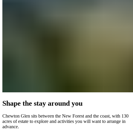
Shape the stay around you​​​​‌ ‍ ​‍​‍‌‍ ‌ ​‍‌‍‍‌‌‍‌ ‌‍‍‌‌‍ ‍​‍​‍​ ‍‍​‍​‍‌ ​ ‌‍​‌‌‍ ‍‌‍‍‌‌ ‌​‌ ‍‌​‍ ‍‌‍‍‌‌‍ ​‍​‍​‍ ​​‍​‍‌‍‍​‌ ​‍‌‍‌‌‌‍‌‍​‍​‍​ ‍‍​‍​‍‌‍‍​‌ ‌​‌ ‌​‌ ​​‌ ​ ​ ‍‍​‍ ​‍ ‌‍ ​​‍ ‌‌‍​‌‌‍ ‍‌‍‌​​‍ ‌‌ ​‍​‍ ‌‌‍‍​‌‍ ‌ ‌​‌‍‌‌‌‍ ​‌ ​ ​‍ ‌‌ ​ ‌ ‌​‌ ‌‌‌‍‌​‌‍‍‌‌‍ ​‍ ‍‌ ‌‍‌‍‌‌‌ ​‍‌‍​ ‌‍‌‌‌‍ ​​‍ ‍‌‍​‌‌ ​​‌ ​​​‍ ‌‍‍‌‌‍ ‍‌ ‌​‌‍‌‌‌‍ ‍‌ ‌​​‍ ‌‍‌‌‌‍‌​‌‍‍‌‌ ‌​​‍ ‌‍ ‌‌‍ ‌‍‌​‌‍‌‌​ ‌‌ ​​‌ ​‍‌‍‌‌‌ ​ ‌‍‌‌‌‍ ‍‌ ‌​‌‍​‌‌ ‌​‌‍‍‌‌‍ ‌‍ ‍​ ‍ ‌‍‍‌‌‍‌​​ ‌​ ‌‌​ ‌ ​ ‌​​ ‍‌‌‍​ ‌‍‌‌‌‍​‍​ ‌ ​‍ ‌​ ​​​ ‍‌‌‍‌‍‌‍​ ​‍ ‌​ ‌​​ ​‍​ ‌‌​ ‌​​‍ ‌‌‍​‌​ ‌​​ ​ ​ ​‍​‍ ‌​ ‌​​ ​​​ ‌‌​ ‌‍‌‍​ ​ ‌ ​ ‌‌​ ‌ ‌‍​‌​ ‌‌‌‍​‌​ ‌ ​ ‍ ‌ ‌​‌ ‍‌‌ ​​‌‍‌‌​ ‌‌‍‍​‌‍ ‌ ‌​‌‍‌‌‌‍ ​‌‌​ ‌‍‍‌‌ ‌​‌‍‌‌‌‌​​‌‍​‌‌‍‌ ‌‍‌‌​ ‍ ‌ ​​‌‍​‌‌ ‌​‌‍‍​​ ‌‌ ​​‌‍​‌‌‍‌ ‌‍‌‌‌​​‍‌ ‌‌‌‍‍‌‌‍ ​‌‍‌​‌‍‌‌‌ ​‍​‍‌‌​ ‌‌‌​​‍‌‌ ‌‍‍ ‌‍‌‌‌ ‍‌​‍‌‌​ ​ ‌​‌​​‍‌‌​ ​ ‌​‌​​‍‌‌​ ​‍​ ​‍​ ​​​ ​​‌‍‌‌​ ‌​​ ‌ ​ ​​​ ‌​​ ‌‌‌‍​‌​ ​‌​ ‌ ‌‍‌‌​‍‌‌​ ​‍​ ​‍​‍‌‌​ ‌‌‌​‌​​‍ ‍‌‍‍​‌‍‌‌‌‍​‌‌‍‌​‌‍‍‌‌‍ ‍‌‍‌ ​ ‌‍​‍‌‍​‌‌ ​ ‌‍‌‌‌‌‌‌‌ ​‍‌‍ ​​ ‌‌‍‍​‌ ‌​‌ ‌​‌ ​​‌ ​ ​‍‌‌​ ​ ‌​​‌​‍‌‌​ ​‍‌​‌‍​‍‌‌​ ​‍‌​‌‍‌‍ ​​‍ ‌‌‍​‌‌‍ ‍‌‍‌​​‍ ‌‌ ​‍​‍ ‌‌‍‍​‌‍ ‌ ‌​‌‍‌‌‌‍ ​‌ ​ ​‍ ‌‌ ​ ‌ ‌​‌ ‌‌‌‍‌​‌‍‍‌‌‍ ​‍ ‍‌ ‌‍‌‍‌‌‌ ​‍‌‍​ ‌‍‌‌‌‍ ​​‍ ‍‌‍​‌‌ ​​‌ ​​​‍‌‍‌‍‍‌‌‍‌​​ ‌​ ‌‌​ ‌ ​ ‌​​ ‍‌‌‍​ ‌‍‌‌‌‍​‍​ ‌ ​‍ ‌​ ​​​ ‍‌‌‍‌‍‌‍​ ​‍ ‌​ ‌​​ ​‍​ ‌‌​ ‌​​‍ ‌‌‍​‌​ ‌​​ ​ ​ ​‍​‍ ‌​ ‌​​ ​​​ ‌‌​ ‌‍‌‍​ ​ ‌ ​ ‌‌​ ‌ ‌‍​‌​ ‌‌‌‍​‌​ ‌ ​‍‌‍‌ ‌​‌ ‍‌‌ ​​‌‍‌‌​ ‌‌‍‍​‌‍ ‌ ‌​‌‍‌‌‌‍ ​‌‌​ ‌‍‍‌‌ ‌​‌‍‌‌‌‌​​‌‍​‌‌‍‌ ‌‍‌‌​‍‌‍‌ ​​‌‍​‌‌ ‌​‌‍‍​​ ‌‌ ​​‌‍​‌‌‍‌ ‌‍‌‌‌​​‍‌ ‌‌‌‍‍‌‌‍ ​‌‍‌​‌‍‌‌‌ ​‍​‍‌‌​ ‌‌‌​​‍‌‌ ‌‍‍ ‌‍‌‌‌ ‍‌​‍‌‌​ ​ ‌​‌​​‍‌‌​ ​ ‌​‌​​‍‌‌​ ​‍​ ​‍​ ​​​ ​​‌‍‌‌​ ‌​​ ‌ ​ ​​​ ‌​​ ‌‌‌‍​‌​ ​‌​ ‌ ‌‍‌‌​‍‌‌​ ​‍​ ​‍​‍‌‌​ ‌‌‌​‌​​‍ ‍‌‍‍​‌‍‌‌‌‍​‌‌‍‌​‌‍‍‌‌‍ ‍‌‍‌ ​‍‌‍‌ ​​‌‍‌‌‌ ​‍‌ ​ ‌ ​​‌‍‌‌‌‍​ ‌ ‌​‌‍‍‌‌ ‌‍‌‍‌‌​ ‌‌ ​​‌ ‌‌‌‍​‍‌‍ ​‌‍‍‌‌ ​ ‌‍‍​‌‍‌‌‌‍‌​​‍​‍‌ ‌
Chewton Glen sits between the New Forest and the coast, with 130
acres of estate to explore and activities you will want to arrange in
advance.​​​​‌ ‍ ​‍​‍‌‍ ‌ ​‍‌‍‍‌‌‍‌ ‌‍‍‌‌‍ ‍​‍​‍​ ‍‍​‍​‍‌ ​ ‌‍​‌‌‍ ‍‌‍‍‌‌ ‌​‌ ‍‌​‍ ‍‌‍‍‌‌‍ ​‍​‍​‍ ​​‍​‍‌‍‍​‌ ​‍‌‍‌‌‌‍‌‍​‍​‍​ ‍‍​‍​‍‌‍‍​‌ ‌​‌ ‌​‌ ​​‌ ​ ​ ‍‍​‍ ​‍ ‌‍ ​​‍ ‌‌‍​‌‌‍ ‍‌‍‌​​‍ ‌‌ ​‍​‍ ‌‌‍‍​‌‍ ‌ ‌​‌‍‌‌‌‍ ​‌ ​ ​‍ ‌‌ ​ ‌ ‌​‌ ‌‌‌‍‌​‌‍‍‌‌‍ ​‍ ‍‌ ‌‍‌‍‌‌‌ ​‍‌‍​ ‌‍‌‌‌‍ ​​‍ ‍‌‍​‌‌ ​​‌ ​​​‍ ‌‍‍‌‌‍ ‍‌ ‌​‌‍‌‌‌‍ ‍‌ ‌​​‍ ‌‍‌‌‌‍‌​‌‍‍‌‌ ‌​​‍ ‌‍ ‌‌‍ ‌‍‌​‌‍‌‌​ ‌‌ ​​‌ ​‍‌‍‌‌‌ ​ ‌‍‌‌‌‍ ‍‌ ‌​‌‍​‌‌ ‌​‌‍‍‌‌‍ ‌‍ ‍​ ‍ ‌‍‍‌‌‍‌​​ ‌​ ‌‌​ ‌ ​ ‌​​ ‍‌‌‍​ ‌‍‌‌‌‍​‍​ ‌ ​‍ ‌​ ​​​ ‍‌‌‍‌‍‌‍​ ​‍ ‌​ ‌​​ ​‍​ ‌‌​ ‌​​‍ ‌‌‍​‌​ ‌​​ ​ ​ ​‍​‍ ‌​ ‌​​ ​​​ ‌‌​ ‌‍‌‍​ ​ ‌ ​ ‌‌​ ‌ ‌‍​‌​ ‌‌‌‍​‌​ ‌ ​ ‍ ‌ ‌​‌ ‍‌‌ ​​‌‍‌‌​ ‌‌‍‍​‌‍ ‌ ‌​‌‍‌‌‌‍ ​‌‌​ ‌‍‍‌‌ ‌​‌‍‌‌‌‌​​‌‍​‌‌‍‌ ‌‍‌‌​ ‍ ‌ ​​‌‍​‌‌ ‌​‌‍‍​​ ‌‌ ​​‌‍​‌‌‍‌ ‌‍‌‌‌​​‍‌ ‌‌‌‍‍‌‌‍ ​‌‍‌​‌‍‌‌‌ ​‍​‍‌‌​ ‌‌‌​​‍‌‌ ‌‍‍ ‌‍‌‌‌ ‍‌​‍‌‌​ ​ ‌​‌​​‍‌‌​ ​ ‌​‌​​‍‌‌​ ​‍​ ​‍​ ​​​ ​​‌‍‌‌​ ‌​​ ‌ ​ ​​​ ‌​​ ‌‌‌‍​‌​ ​‌​ ‌ ‌‍‌‌​‍‌‌​ ​‍​ ​‍​‍‌‌​ ‌‌‌​‌​​‍ ‍‌‍​‍‌‍ ‌‍‌​‌ ‍‌​ ‌‍​‍‌‍​‌‌ ​ ‌‍‌‌‌‌‌‌‌ ​‍‌‍ ​​ ‌‌‍‍​‌ ‌​‌ ‌​‌ ​​‌ ​ ​‍‌‌​ ​ ‌​​‌​‍‌‌​ ​‍‌​‌‍​‍‌‌​ ​‍‌​‌‍‌‍ ​​‍ ‌‌‍​‌‌‍ ‍‌‍‌​​‍ ‌‌ ​‍​‍ ‌‌‍‍​‌‍ ‌ ‌​‌‍‌‌‌‍ ​‌ ​ ​‍ ‌‌ ​ ‌ ‌​‌ ‌‌‌‍‌​‌‍‍‌‌‍ ​‍ ‍‌ ‌‍‌‍‌‌‌ ​‍‌‍​ ‌‍‌‌‌‍ ​​‍ ‍‌‍​‌‌ ​​‌ ​​​‍‌‍‌‍‍‌‌‍‌​​ ‌​ ‌‌​ ‌ ​ ‌​​ ‍‌‌‍​ ‌‍‌‌‌‍​‍​ ‌ ​‍ ‌​ ​​​ ‍‌‌‍‌‍‌‍​ ​‍ ‌​ ‌​​ ​‍​ ‌‌​ ‌​​‍ ‌‌‍​‌​ ‌​​ ​ ​ ​‍​‍ ‌​ ‌​​ ​​​ ‌‌​ ‌‍‌‍​ ​ ‌ ​ ‌‌​ ‌ ‌‍​‌​ ‌‌‌‍​‌​ ‌ ​‍‌‍‌ ‌​‌ ‍‌‌ ​​‌‍‌‌​ ‌‌‍‍​‌‍ ‌ ‌​‌‍‌‌‌‍ ​‌‌​ ‌‍‍‌‌ ‌​‌‍‌‌‌‌​​‌‍​‌‌‍‌ ‌‍‌‌​‍‌‍‌ ​​‌‍​‌‌ ‌​‌‍‍​​ ‌‌ ​​‌‍​‌‌‍‌ ‌‍‌‌‌​​‍‌ ‌‌‌‍‍‌‌‍ ​‌‍‌​‌‍‌‌‌ ​‍​‍‌‌​ ‌‌‌​​‍‌‌ ‌‍‍ ‌‍‌‌‌ ‍‌​‍‌‌​ ​ ‌​‌​​‍‌‌​ ​ ‌​‌​​‍‌‌​ ​‍​ ​‍​ ​​​ ​​‌‍‌‌​ ‌​​ ‌ ​ ​​​ ‌​​ ‌‌‌‍​‌​ ​‌​ ‌ ‌‍‌‌​‍‌‌​ ​‍​ ​‍​‍‌‌​ ‌‌‌​‌​​‍ ‍‌‍​‍‌‍ ‌‍‌​‌ ‍‌​‍‌‍‌ ​​‌‍‌‌‌ ​‍‌ ​ ‌ ​​‌‍‌‌‌‍​ ‌ ‌​‌‍‍‌‌ ‌‍‌‍‌‌​ ‌‌ ​​‌ ‌‌‌‍​‍‌‍ ​‌‍‍‌‌ ​ ‌‍‍​‌‍‌‌‌‍‌​​‍​‍‌ ‌