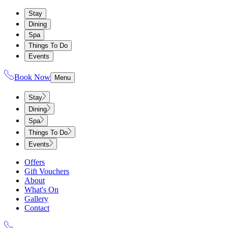
Stay
Dining
Spa
Things To Do
Events
Book Now
Menu
Stay
Dining
Spa
Things To Do
Events
Offers
Gift Vouchers
About
What's On
Gallery
Contact