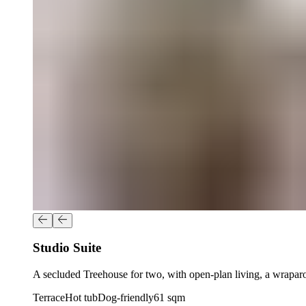
Studio Suite​​​​‌ ‍ ​‍​‍‌‍ ‌ ​‍‌‍‍‌‌‍‌ ‌‍‍‌‌‍ ‍​‍​‍​ ‍‍​‍​‍‌ ​ ‌‍​‌‌‍ ‍‌‍‍‌‌ ‌​‌ ‍‌​‍ ‍‌‍‍‌‌‍ ​‍​‍​‍ ​​‍​‍‌‍‍​‌ ​‍‌‍‌‌‌‍‌‍​‍​‍​ ‍‍​‍​‍‌‍‍​‌ ‌​‌ ‌​‌ ​​‌ ​ ​ ‍‍​‍ ​‍ ‌‍ ​​‍ ‌‌‍​‌‌‍ ‍‌‍‌​​‍ ‌‌ ​‍​‍ ‌‌‍‍​‌‍ ‌ ‌​‌‍‌‌‌‍ ​‌ ​ ​‍ ‌‌ ​ ‌ ‌​‌ ‌‌‌‍‌​‌‍‍‌‌‍ ​‍ ‍‌ ‌‍‌‍‌‌‌ ​‍‌‍​ ‌‍‌‌‌‍ ​​‍ ‍‌‍​‌‌ ​​‌ ​​​‍ ‌‍‍‌‌‍ ‍‌ ‌​‌‍‌‌‌‍ ‍‌ ‌​​‍ ‌‍‌‌‌‍‌​‌‍‍‌‌ ‌​​‍ ‌‍ ‌‌‍ ‌‍‌​‌‍‌‌​ ‌‌ ​​‌ ​‍‌‍‌‌‌ ​ ‌‍‌‌‌‍ ‍‌ ‌​‌‍​‌‌ ‌​‌‍‍‌‌‍ ‌‍ ‍​ ‍ ‌‍‍‌‌‍‌​​ ‌​ ​ ​ ‌‍​ ​​‌‍‌‌‌‍​‍​ ‍​‌‍‌​​ ​ ​‍ ‌​ ‍​‌‍‌​‌‍‌‍‌‍​‍​‍ ‌​ ‌​​ ‌‍‌‍​‍‌‍‌‍​‍ ‌‌‍​‍‌‍​‌​ ‍​​ ​​​‍ ‌​ ‌‌​ ‌ ‌‍‌‌‌‍​ ​ ‌​‌‍​ ​ ​‌​ ‌‍​ ​ ‌‍‌‍​ ​‌‌‍‌‍​ ‍ ‌ ‌​‌ ‍‌‌ ​​‌‍‌‌​ ‌‌‍‍​‌‍ ‌ ‌​‌‍‌‌‌‍ ​‌‌​‍‌‍ ‌‍ ‌‍ ‌‌‌​ ‌ ‌‌‌‍‍‌‌ ‌​‌‍‌‌​ ‍ ‌ ​​‌‍​‌‌ ‌​‌‍‍​​ ‌‌ ‌​‌‍‍‌‌ ‌​‌‍ ​‌‍‌‌​ ‌‍​‍‌‍​‌‌ ​ ‌‍‌‌‌‌‌‌‌ ​‍‌‍ ​​ ‌‌‍‍​‌ ‌​‌ ‌​‌ ​​‌ ​ ​‍‌‌​ ​ ‌​​‌​‍‌‌​ ​‍‌​‌‍​‍‌‌​ ​‍‌​‌‍‌‍ ​​‍ ‌‌‍​‌‌‍ ‍‌‍‌​​‍ ‌‌ ​‍​‍ ‌‌‍‍​‌‍ ‌ ‌​‌‍‌‌‌‍ ​‌ ​ ​‍ ‌‌ ​ ‌ ‌​‌ ‌‌‌‍‌​‌‍‍‌‌‍ ​‍ ‍‌ ‌‍‌‍‌‌‌ ​‍‌‍​ ‌‍‌‌‌‍ ​​‍ ‍‌‍​‌‌ ​​‌ ​​​‍‌‍‌‍‍‌‌‍‌​​ ‌​ ​ ​ ‌‍​ ​​‌‍‌‌‌‍​‍​ ‍​‌‍‌​​ ​ ​‍ ‌​ ‍​‌‍‌​‌‍‌‍‌‍​‍​‍ ‌​ ‌​​ ‌‍‌‍​‍‌‍‌‍​‍ ‌‌‍​‍‌‍​‌​ ‍​​ ​​​‍ ‌​ ‌‌​ ‌ ‌‍‌‌‌‍​ ​ ‌​‌‍​ ​ ​‌​ ‌‍​ ​ ‌‍‌‍​ ​‌‌‍‌‍​‍‌‍‌ ‌​‌ ‍‌‌ ​​‌‍‌‌​ ‌‌‍‍​‌‍ ‌ ‌​‌‍‌‌‌‍ ​‌‌​‍‌‍ ‌‍ ‌‍ ‌‌‌​ ‌ ‌‌‌‍‍‌‌ ‌​‌‍‌‌​‍‌‍‌ ​​‌‍​‌‌ ‌​‌‍‍​​ ‌‌ ‌​‌‍‍‌‌ ‌​‌‍ ​‌‍‌‌​‍‌‍‌ ​​‌‍‌‌‌ ​‍‌ ​ ‌ ​​‌‍‌‌‌‍​ ‌ ‌​‌‍‍‌‌ ‌‍‌‍‌‌​ ‌‌ ​​‌ ‌‌‌‍​‍‌‍ ​‌‍‍‌‌ ​ ‌‍‍​‌‍‌‌‌‍‌​​‍​‍‌ ‌
A secluded Treehouse for two, with open-plan living, a wraparound terrace, and New Forest surroundings.​​​​‌ ‍ ​‍​‍‌‍ ‌ ​‍‌‍‍‌‌‍‌ ‌‍‍‌‌‍ ‍​‍​‍​ ‍‍​‍​‍‌ ​ ‌‍​‌‌‍ ‍‌‍‍‌‌ ‌​‌ ‍‌​‍ ‍‌‍‍‌‌‍ ​‍​‍​‍ ​​‍​‍‌‍‍​‌ ​‍‌‍‌‌‌‍‌‍​‍​‍​ ‍‍​‍​‍‌‍‍​‌ ‌​‌ ‌​‌ ​​‌ ​ ​ ‍‍​‍ ​‍ ‌‍ ​​‍ ‌‌‍​‌‌‍ ‍‌‍‌​​‍ ‌‌ ​‍​‍ ‌‌‍‍​‌‍ ‌ ‌​‌‍‌‌‌‍ ​‌ ​ ​‍ ‌‌ ​ ‌ ‌​‌ ‌‌‌‍‌​‌‍‍‌‌‍ ​‍ ‍‌ ‌‍‌‍‌‌‌ ​‍‌‍​ ‌‍‌‌‌‍ ​​‍ ‍‌‍​‌‌ ​​‌ ​​​‍ ‌‍‍‌‌‍ ‍‌ ‌​‌‍‌‌‌‍ ‍‌ ‌​​‍ ‌‍‌‌‌‍‌​‌‍‍‌‌ ‌​​‍ ‌‍ ‌‌‍ ‌‍‌​‌‍‌‌​ ‌‌ ​​‌ ​‍‌‍‌‌‌ ​ ‌‍‌‌‌‍ ‍‌ ‌​‌‍​‌‌ ‌​‌‍‍‌‌‍ ‌‍ ‍​ ‍ ‌‍‍‌‌‍‌​​ ‌​ ​ ​ ‌‍​ ​​‌‍‌‌‌‍​‍​ ‍​‌‍‌​​ ​ ​‍ ‌​ ‍​‌‍‌​‌‍‌‍‌‍​‍​‍ ‌​ ‌​​ ‌‍‌‍​‍‌‍‌‍​‍ ‌‌‍​‍‌‍​‌​ ‍​​ ​​​‍ ‌​ ‌‌​ ‌ ‌‍‌‌‌‍​ ​ ‌​‌‍​ ​ ​‌​ ‌‍​ ​ ‌‍‌‍​ ​‌‌‍‌‍​ ‍ ‌ ‌​‌ ‍‌‌ ​​‌‍‌‌​ ‌‌‍‍​‌‍ ‌ ‌​‌‍‌‌‌‍ ​‌‌​‍‌‍ ‌‍ ‌‍ ‌‌‌​ ‌ ‌‌‌‍‍‌‌ ‌​‌‍‌‌​ ‍ ‌ ​​‌‍​‌‌ ‌​‌‍‍​​ ‌‌‍‌‌‌ ‍​‌ ‌​‌ ​‍‌‍​‌‌‍​ ‌ ‌​​ ‌‍​‍‌‍​‌‌ ​ ‌‍‌‌‌‌‌‌‌ ​‍‌‍ ​​ ‌‌‍‍​‌
Terrace​​​​‌ ‍ ​‍​‍‌‍ ‌ ​‍‌‍‍‌‌‍‌ ‌‍‍‌‌‍ ‍​‍​‍​ ‍‍​‍​‍‌ ​ ‌‍​‌‌‍ ‍‌‍‍‌‌ ‌​‌ ‍‌​‍ ‍‌‍‍‌‌‍ ​‍​‍​‍ ​​‍​‍‌‍‍​‌ ​‍‌‍‌‌‌‍‌‍​‍​‍​ ‍‍​‍​‍‌‍‍​‌ ‌​‌ ‌​‌ ​​‌ ​ ​ ‍‍​‍ ​‍ ‌‍ ​​‍ ‌‌‍​‌‌‍ ‍‌‍‌​​‍ ‌‌ ​‍​‍ ‌‌‍‍​‌‍ ‌ ‌​‌‍‌‌‌‍ ​‌ ​ ​‍ ‌‌ ​ ‌ ‌​‌ ‌‌‌‍‌​‌‍‍‌‌‍ ​‍ ‍‌ ‌‍‌‍‌‌‌ ​‍‌‍​ ‌‍‌‌‌‍ ​​‍ ‍‌‍​‌‌ ​​‌ ​​​‍ ‌‍‍‌‌‍ ‍‌ ‌​‌‍‌‌‌‍ ‍‌ ‌​​‍ ‌‍‌‌‌‍‌​‌‍‍‌‌ ‌​​‍ ‌‍ ‌‌‍ ‌‍‌​‌‍‌‌​ ‌‌ ​​‌ ​‍‌‍‌‌‌ ​ ‌‍‌‌‌‍ ‍‌ ‌​‌‍​‌‌ ‌​‌‍‍‌‌‍ ‌‍ ‍​ ‍ ‌‍‍‌‌‍‌​​ ‌​ ‌ ‌‍​‌‌‍‌​‌‍​‍​ ​ ​ ‌‍​ ​‍‌‍​ ​‍ ‌​ ​ ​ ‌‌​ ​‍​ ​ ​‍ ‌​ ‌​‌‍​‌​ ‌​​ ‌‌​‍ ‌​ ‍​‌‍​ ‌‍​ ​ ​‍​‍ ‌​ ‌‌‌‍​‍​ ​​​ ‍​​ ​ ​ ​‌​ ‍​​ ​ ‌‍​ ‌‍‌‌‌‍​‌​ ​‍​ ‍ ‌ ‌​‌ ‍‌‌ ​​‌‍‌‌​ ‌‌‍‍​‌‍ ‌ ‌​‌‍‌‌‌‍ ​‌‌​‍‌‍ ‌‍ ‌‍ ‌‌‌​ ‌ ‌‌‌‍‍‌‌ ‌​‌‍‌‌‌​​‌‌‍ ‌‌‍‌‌‌‍ ‍‌‍‍‌‌ ‌​‌ ‍‌​ ‍ ‌ ​​‌‍​‌‌ ‌​‌‍‍​​ ‌‌ ‌​‌‍‍‌‌ ‌​‌‍ ​‌‍‌‌​ ‌‍​‍‌‍​‌‌ ​ ‌‍‌‌‌‌‌‌‌ ​‍‌‍ ​​ ‌‌‍‍​‌ ‌​‌ ‌​‌ ​​‌ ​ ​‍‌‌​ ​ ‌​​‌​‍‌‌​ ​‍‌​‌‍​‍‌‌​ ​‍‌​‌‍‌‍ ​​‍ ‌‌‍​‌‌‍ ‍‌‍‌​​‍ ‌‌ ​‍​‍ ‌‌‍‍​‌‍ ‌ ‌​‌‍‌‌‌‍ ​‌ ​ ​‍ ‌‌ ​ ‌ ‌​‌ ‌‌‌‍‌​‌‍‍‌‌‍ ​‍ ‍‌ ‌‍‌‍‌‌‌ ​‍‌‍​ ‌‍‌‌‌‍ ​​‍ ‍‌‍​‌‌ ​​‌ ​​​‍‌‍‌‍‍‌‌‍‌​​ ‌​ ‌ ‌‍​‌‌‍‌​‌‍​‍​ ​ ​ ‌‍​ ​‍‌‍​ ​‍ ‌​ ​ ​ ‌‌​ ​‍​ ​ ​‍ ‌​ ‌​‌‍​‌​ ‌​​ ‌‌​‍ ‌​ ‍​‌‍​ ‌‍​ ​ ​‍​‍ ‌​ ‌‌‌‍​‍​ ​​​ ‍​​ ​ ​ ​‌​ ‍​​ ​ ‌‍​ ‌‍‌‌‌‍​‌​ ​‍​‍‌‍‌ ‌​‌ ‍‌‌ ​​‌‍‌‌​ ‌‌‍‍​‌‍ ‌ ‌​‌‍‌‌‌‍ ​‌‌​‍‌‍ ‌‍ ‌‍ ‌‌‌​ ‌ ‌‌‌‍‍‌‌ ‌​‌‍‌‌‌​​‌‌‍ ‌‌‍‌‌‌‍ ‍‌‍‍‌‌ ‌​‌ ‍‌​‍‌‍‌ ​​‌‍​‌‌ ‌​‌‍‍​​ ‌‌ ‌​‌‍‍‌‌ ‌​‌‍ ​‌‍‌‌​‍‌‍‌ ​​‌‍‌‌‌ ​‍‌ ​ ‌ ​​‌‍‌‌‌‍​ ‌ ‌​‌‍‍‌‌ ‌‍‌‍‌‌​ ‌‌ ​​‌ ‌‌‌‍​‍‌‍ ​‌‍‍‌‌ ​ ‌‍‍​‌‍‌‌‌‍‌​​‍​‍‌ ‌
Hot tub​​​​‌ ‍ ​‍​‍‌‍ ‌ ​‍‌‍‍‌‌‍‌ ‌‍‍‌‌‍ ‍​‍​‍​ ‍‍​‍​‍‌ ​ ‌‍​‌‌‍ ‍‌‍‍‌‌ ‌​‌ ‍‌​‍ ‍‌‍‍‌‌‍ ​‍​‍​‍ ​​‍​‍‌‍‍​‌ ​‍‌‍‌‌‌‍‌‍​‍​‍​ ‍‍​‍​‍‌‍‍​‌ ‌​‌ ‌​‌ ​​‌ ​ ​ ‍‍​‍ ​‍ ‌‍ ​​‍ ‌‌‍​‌‌‍ ‍‌‍‌​​‍ ‌‌ ​‍​‍ ‌‌‍‍​‌‍ ‌ ‌​‌‍‌‌‌‍ ​‌ ​ ​‍ ‌‌ ​ ‌ ‌​‌ ‌‌‌‍‌​‌‍‍‌‌‍ ​‍ ‍‌ ‌‍‌‍‌‌‌ ​‍‌‍​ ‌‍‌‌‌‍ ​​‍ ‍‌‍​‌‌ ​​‌ ​​​‍ ‌‍‍‌‌‍ ‍‌ ‌​‌‍‌‌‌‍ ‍‌ ‌​​‍ ‌‍‌‌‌‍‌​‌‍‍‌‌ ‌​​‍ ‌‍ ‌‌‍ ‌‍‌​‌‍‌‌​ ‌‌ ​​‌ ​‍‌‍‌‌‌ ​ ‌‍‌‌‌‍ ‍‌ ‌​‌‍​‌‌ ‌​‌‍‍‌‌‍ ‌‍ ‍​ ‍ ‌‍‍‌‌‍‌​​ ‌‌‍‌‍‌‍​‌​ ​​‌‍​‌​ ‍​​ ​​​ ​ ​ ‍​​‍ ‌​ ‍‌‌‍​‍​ ​ ​ ​​​‍ ‌​ ‌​‌‍‌‌‌‍‌‍​ ‌‍​‍ ‌‌‍​‌‌‍‌‌​ ‌ ​ ​​​‍ ‌​ ‍‌‌‍​ ​ ​‌​ ‌ ‌‍‌‌​ ‍​​ ‍‌‌‍​ ‌‍​‌​ ‍​‌‍​ ​ ‌‌​ ‍ ‌ ‌​‌ ‍‌‌ ​​‌‍‌‌​ ‌‌‍‍​‌‍ ‌ ‌​‌‍‌‌‌‍ ​‌‌​‍‌‍ ‌‍ ‌‍ ‌‌‌​ ‌ ‌‌‌‍‍‌‌ ‌​‌‍‌‌‌​​‌‌‍ ‌‌‍‌‌‌‍ ‍‌‍‍‌‌ ‌​‌ ‍‌​ ‍ ‌ ​​‌‍​‌‌ ‌​‌‍‍​​ ‌‌ ‌​‌‍‍‌‌ ‌​‌‍ ​‌‍‌‌​ ‌‍​‍‌‍​‌‌ ​ ‌‍‌‌‌‌‌‌‌ ​‍‌‍ ​​ ‌‌‍‍​‌ ‌​‌ ‌​‌ ​​‌ ​ ​‍‌‌​ ​ ‌​​‌​‍‌‌​ ​‍‌​‌‍​‍‌‌​ ​‍‌​‌‍‌‍ ​​‍ ‌‌‍​‌‌‍ ‍‌‍‌​​‍ ‌‌ ​‍​‍ ‌‌‍‍​‌‍ ‌ ‌​‌‍‌‌‌‍ ​‌ ​ ​‍ ‌‌ ​ ‌ ‌​‌ ‌‌‌‍‌​‌‍‍‌‌‍ ​‍ ‍‌ ‌‍‌‍‌‌‌ ​‍‌‍​ ‌‍‌‌‌‍ ​​‍ ‍‌‍​‌‌ ​​‌ ​​​‍‌‍‌‍‍‌‌‍‌​​ ‌‌‍‌‍‌‍​‌​ ​​‌‍​‌​ ‍​​ ​​​ ​ ​ ‍​​‍ ‌​ ‍‌‌‍​‍​ ​ ​ ​​​‍ ‌​ ‌​‌‍‌‌‌‍‌‍​ ‌‍​‍ ‌‌‍​‌‌‍‌‌​ ‌ ​ ​​​‍ ‌​ ‍‌‌‍​ ​ ​‌​ ‌ ‌‍‌‌​ ‍​​ ‍‌‌‍​ ‌‍​‌​ ‍​‌‍​ ​ ‌‌​‍‌‍‌ ‌​‌ ‍‌‌ ​​‌‍‌‌​ ‌‌‍‍​‌‍ ‌ ‌​‌‍‌‌‌‍ ​‌‌​‍‌‍ ‌‍ ‌‍ ‌‌‌​ ‌ ‌‌‌‍‍‌‌ ‌​‌‍‌‌‌​​‌‌‍ ‌‌‍‌‌‌‍ ‍‌‍‍‌‌ ‌​‌ ‍‌​‍‌‍‌ ​​‌‍​‌‌ ‌​‌‍‍​​ ‌‌ ‌​‌‍‍‌‌ ‌​‌‍ ​‌‍‌‌​‍‌‍‌ ​​‌‍‌‌‌ ​‍‌ ​ ‌ ​​‌‍‌‌‌‍​ ‌ ‌​‌‍‍‌‌ ‌‍‌‍‌‌​ ‌‌ ​​‌ ‌‌‌‍​‍‌‍ ​‌‍‍‌‌ ​ ‌‍‍​‌‍‌‌‌‍‌​​‍​‍‌ ‌
Dog-friendly​​​​‌ ‍ ​‍​‍‌‍ ‌ ​‍‌‍‍‌‌‍‌ ‌‍‍‌‌‍ ‍​‍​‍​ ‍‍​‍​‍‌ ​ ‌‍​‌‌‍ ‍‌‍‍‌‌ ‌​‌ ‍‌​‍ ‍‌‍‍‌‌‍ ​‍​‍​‍ ​​‍​‍‌‍‍​‌ ​‍‌‍‌‌‌‍‌‍​‍​‍​ ‍‍​‍​‍‌‍‍​‌ ‌​‌ ‌​‌ ​​‌ ​ ​ ‍‍​‍ ​‍ ‌‍ ​​‍ ‌‌‍​‌‌‍ ‍‌‍‌​​‍ ‌‌ ​‍​‍ ‌‌‍‍​‌‍ ‌ ‌​‌‍‌‌‌‍ ​‌ ​ ​‍ ‌‌ ​ ‌ ‌​‌ ‌‌‌‍‌​‌‍‍‌‌‍ ​‍ ‍‌ ‌‍‌‍‌‌‌ ​‍‌‍​ ‌‍‌‌‌‍ ​​‍ ‍‌‍​‌‌ ​​‌ ​​​‍ ‌‍‍‌‌‍ ‍‌ ‌​‌‍‌‌‌‍ ‍‌ ‌​​‍ ‌‍‌‌‌‍‌​‌‍‍‌‌ ‌​​‍ ‌‍ ‌‌‍ ‌‍‌​‌‍‌‌​ ‌‌ ​​‌ ​‍‌‍‌‌‌ ​ ‌‍‌‌‌‍ ‍‌ ‌​‌‍​‌‌ ‌​‌‍‍‌‌‍ ‌‍ ‍​ ‍ ‌‍‍‌‌‍‌​​ ‌​ ​​‌‍‌‍​ ‌​​ ​ ‌‍​‍​ ‍​​ ​ ​ ‌​​‍ ‌​ ‌‍‌‍‌‍​ ​‍‌‍​ ​‍ ‌​ ‌​‌‍​‌‌‍‌‌‌‍‌‌​‍ ‌​ ‍​​ ​‍​ ‌ ‌‍​‍​‍ ‌‌‍‌‍‌‍‌‍‌‍​‌‌‍​‌​ ‌‍​ ‌​‌‍‌‍‌‍​ ​ ‌‍​ ‍‌​ ‌​​ ​‍​ ‍ ‌ ‌​‌ ‍‌‌ ​​‌‍‌‌​ ‌‌‍‍​‌‍ ‌ ‌​‌‍‌‌‌‍ ​‌‌​‍‌‍ ‌‍ ‌‍ ‌‌‌​ ‌ ‌‌‌‍‍‌‌ ‌​‌‍‌‌‌​​‌‌‍ ‌‌‍‌‌‌‍ ‍‌‍‍‌‌ ‌​‌ ‍‌​ ‍ ‌ ​​‌‍​‌‌ ‌​‌‍‍​​ ‌‌ ‌​‌‍‍‌‌ ‌​‌‍ ​‌‍‌‌​ ‌‍​‍‌‍​‌‌ ​ ‌‍‌‌‌‌‌‌‌ ​‍‌‍ ​​ ‌‌‍‍​‌ ‌​‌ ‌​‌ ​​‌ ​ ​‍‌‌​ ​ ‌​​‌​‍‌‌​ ​‍‌​‌‍​‍‌‌​ ​‍‌​‌‍‌‍ ​​‍ ‌‌‍​‌‌‍ ‍‌‍‌​​‍ ‌‌ ​‍​‍ ‌‌‍‍​‌‍ ‌ ‌​‌‍‌‌‌‍ ​‌ ​ ​‍ ‌‌ ​ ‌ ‌​‌ ‌‌‌‍‌​‌‍‍‌‌‍ ​‍ ‍‌ ‌‍‌‍‌‌‌ ​‍‌‍​ ‌‍‌‌‌‍ ​​‍ ‍‌‍​‌‌ ​​‌ ​​​‍‌‍‌‍‍‌‌‍‌​​ ‌​ ​​‌‍‌‍​ ‌​​ ​ ‌‍​‍​ ‍​​ ​ ​ ‌​​‍ ‌​ ‌‍‌‍‌‍​ ​‍‌‍​ ​‍ ‌​ ‌​‌‍​‌‌‍‌‌‌‍‌‌​‍ ‌​ ‍​​ ​‍​ ‌ ‌‍​‍​‍ ‌‌‍‌‍‌‍‌‍‌‍​‌‌‍​‌​ ‌‍​ ‌​‌‍‌‍‌‍​ ​ ‌‍​ ‍‌​ ‌​​ ​‍​‍‌‍‌ ‌​‌ ‍‌‌ ​​‌‍‌‌​ ‌‌‍‍​‌‍ ‌ ‌​‌‍‌‌‌‍ ​‌‌​‍‌‍ ‌‍ ‌‍ ‌‌‌​ ‌ ‌‌‌‍‍‌‌ ‌​‌‍‌‌‌​​‌‌‍ ‌‌‍‌‌‌‍ ‍‌‍‍‌‌ ‌​‌ ‍‌​‍‌‍‌ ​​‌‍​‌‌ ‌​‌‍‍​​ ‌‌ ‌​‌‍‍‌‌ ‌​‌‍ ​‌‍‌‌​‍‌‍‌ ​​‌‍‌‌‌ ​‍‌ ​ ‌ ​​‌‍‌‌‌‍​ ‌ ‌​‌‍‍‌‌ ‌‍‌‍‌‌​ ‌‌ ​​‌ ‌‌‌‍​‍‌‍ ​‌‍‍‌‌ ​ ‌‍‍​‌‍‌‌‌‍‌​​‍​‍‌ ‌
61 sqm​​​​‌ ‍ ​‍​‍‌‍ ‌ ​‍‌‍‍‌‌‍‌ ‌‍‍‌‌‍ ‍​‍​‍​ ‍‍​‍​‍‌ ​ ‌‍​‌‌‍ ‍‌‍‍‌‌ ‌​‌ ‍‌​‍ ‍‌‍‍‌‌‍ ​‍​‍​‍ ​​‍​‍‌‍‍​‌ ​‍‌‍‌‌‌‍‌‍​‍​‍​ ‍‍​‍​‍‌‍‍​‌ ‌​‌ ‌​‌ ​​‌ ​ ​ ‍‍​‍ ​‍ ‌‍ ​​‍ ‌‌‍​‌‌‍ ‍‌‍‌​​‍ ‌‌ ​‍​‍ ‌‌‍‍​‌‍ ‌ ‌​‌‍‌‌‌‍ ​‌ ​ ​‍ ‌‌ ​ ‌ ‌​‌ ‌‌‌‍‌​‌‍‍‌‌‍ ​‍ ‍‌ ‌‍‌‍‌‌‌ ​‍‌‍​ ‌‍‌‌‌‍ ​​‍ ‍‌‍​‌‌ ​​‌ ​​​‍ ‌‍‍‌‌‍ ‍‌ ‌​‌‍‌‌‌‍ ‍‌ ‌​​‍ ‌‍‌‌‌‍‌​‌‍‍‌‌ ‌​​‍ ‌‍ ‌‌‍ ‌‍‌​‌‍‌‌​ ‌‌ ​​‌ ​‍‌‍‌‌‌ ​ ‌‍‌‌‌‍ ‍‌ ‌​‌‍​‌‌ ‌​‌‍‍‌‌‍ ‌‍ ‍​ ‍ ‌‍‍‌‌‍‌​​ ‌​ ‍​​ ‌​​ ‍‌‌‍‌‍‌‍‌‌​ ‍‌​ ‍‌‌‍​‌​‍ ‌‌‍‌​​ ‍‌​ ‌​​ ‍​​‍ ‌​ ‌​​ ‍​‌‍​‌​ ‌​​‍ ‌​ ‍‌​ ​ ‌‍‌‌‌‍​ ​‍ ‌​ ‍‌​ ​​​ ​‌‌‍​‍​ ‍‌​ ‍​​ ‌​‌‍‌‍​ ‌ ‌‍​ ​ ‍​​ ​​​ ‍ ‌ ‌​‌ ‍‌‌ ​​‌‍‌‌​ ‌‌‍‍​‌‍ ‌ ‌​‌‍‌‌‌‍ ​‌‌​‍‌‍ ‌‍ ‌‍ ‌‌‌​ ‌ ‌‌‌‍‍‌‌ ‌​‌‍‌‌‌​​‌‌‍ ‌‌‍‌‌‌‍ ‍‌‍‍‌‌ ‌​‌ ‍‌​ ‍ ‌ ​​‌‍​‌‌ ‌​‌‍‍​​ ‌‌ ‌​‌‍‍‌‌ ‌​‌‍ ​‌‍‌‌​ ‌‍​‍‌‍​‌‌ ​ ‌‍‌‌‌‌‌‌‌ ​‍‌‍ ​​ ‌‌‍‍​‌ ‌​‌ ‌​‌ ​​‌ ​ ​‍‌‌​ ​ ‌​​‌​‍‌‌​ ​‍‌​‌‍​‍‌‌​ ​‍‌​‌‍‌‍ ​​‍ ‌‌‍​‌‌‍ ‍‌‍‌​​‍ ‌‌ ​‍​‍ ‌‌‍‍​‌‍ ‌ ‌​‌‍‌‌‌‍ ​‌ ​ ​‍ ‌‌ ​ ‌ ‌​‌ ‌‌‌‍‌​‌‍‍‌‌‍ ​‍ ‍‌ ‌‍‌‍‌‌‌ ​‍‌‍​ ‌‍‌‌‌‍ ​​‍ ‍‌‍​‌‌ ​​‌ ​​​‍‌‍‌‍‍‌‌‍‌​​ ‌​ ‍​​ ‌​​ ‍‌‌‍‌‍‌‍‌‌​ ‍‌​ ‍‌‌‍​‌​‍ ‌‌‍‌​​ ‍‌​ ‌​​ ‍​​‍ ‌​ ‌​​ ‍​‌‍​‌​ ‌​​‍ ‌​ ‍‌​ ​ ‌‍‌‌‌‍​ ​‍ ‌​ ‍‌​ ​​​ ​‌‌‍​‍​ ‍‌​ ‍​​ ‌​‌‍‌‍​ ‌ ‌‍​ ​ ‍​​ ​​​‍‌‍‌ ‌​‌ ‍‌‌ ​​‌‍‌‌​ ‌‌‍‍​‌‍ ‌ ‌​‌‍‌‌‌‍ ​‌‌​‍‌‍ ‌‍ ‌‍ ‌‌‌​ ‌ ‌‌‌‍‍‌‌ ‌​‌‍‌‌‌​​‌‌‍ ‌‌‍‌‌‌‍ ‍‌‍‍‌‌ ‌​‌ ‍‌​‍‌‍‌ ​​‌‍​‌‌ ‌​‌‍‍​​ ‌‌ ‌​‌‍‍‌‌ ‌​‌‍ ​‌‍‌‌​‍‌‍‌ ​​‌‍‌‌‌ ​‍‌ ​ ‌ ​​‌‍‌‌‌‍​ ‌ ‌​‌‍‍‌‌ ‌‍‌‍‌‌​ ‌‌ ​​‌ ‌‌‌‍​‍‌‍ ​‌‍‍‌‌ ​ ‌‍‍​‌‍‌‌‌‍‌​​‍​‍‌ ‌