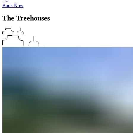
Book Now
The Treehouses​​​​‌ ‍ ​‍​‍‌‍ ‌ ​‍‌‍‍‌‌‍‌ ‌‍‍‌‌‍ ‍​‍​‍​ ‍‍​‍​‍‌ ​ ‌‍​‌‌‍ ‍‌‍‍‌‌ ‌​‌ ‍‌​‍ ‍‌‍‍‌‌‍ ​‍​‍​‍ ​​‍​‍‌‍‍​‌ ​‍‌‍‌‌‌‍‌‍​‍​‍​ ‍‍​‍​‍‌‍‍​‌ ‌​‌ ‌​‌ ​​‌ ​ ​ ‍‍​‍ ​‍ ‌‍ ​​‍ ‌‌‍​‌‌‍ ‍‌‍‌​​‍ ‌‌ ​‍​‍ ‌‌‍‍​‌‍ ‌ ‌​‌‍‌‌‌‍ ​‌ ​ ​‍ ‌‌ ​ ‌ ‌​‌ ‌‌‌‍‌​‌‍‍‌‌‍ ​‍ ‍‌ ‌‍‌‍‌‌‌ ​‍‌‍​ ‌‍‌‌‌‍ ​​‍ ‍‌‍​‌‌ ​​‌ ​​​‍ ‌‍‍‌‌‍ ‍‌ ‌​‌‍‌‌‌‍ ‍‌ ‌​​‍ ‌‍‌‌‌‍‌​‌‍‍‌‌ ‌​​‍ ‌‍ ‌‌‍ ‌‍‌​‌‍‌‌​ ‌‌ ​​‌ ​‍‌‍‌‌‌ ​ ‌‍‌‌‌‍ ‍‌ ‌​‌‍​‌‌ ‌​‌‍‍‌‌‍ ‌‍ ‍​ ‍ ‌‍‍‌‌‍‌​​ ‌​ ​‌‌‍‌‌‌‍‌​​ ‌‍‌‍‌‌‌‍‌​​ ‌​​ ​ ​‍ ‌​ ​​‌‍‌‍‌‍​‌​ ​​​‍ ‌​ ‌​​ ‌​​ ​‍​ ​‌​‍ ‌​ ‍​​ ​ ​ ‍​‌‍​ ​‍ ‌‌‍‌​​ ​ ‌‍​ ‌‍​‌​ ‌‍​ ‌​‌‍​‍‌‍‌​​ ‍‌​ ​‍​ ‌‍​ ​ ​ ‍ ‌ ‌​‌ ‍‌‌ ​​‌‍‌‌​ ‌‌‍‍​‌‍ ‌ ‌​‌‍‌‌‌‍ ​‌‌​ ‌‍‍‌‌ ‌​‌‍‌‌‌‌​​‌‍​‌‌‍‌ ‌‍‌‌​ ‍ ‌ ​​‌‍​‌‌ ‌​‌‍‍​​ ‌‌ ​​‌‍​‌‌‍‌ ‌‍‌‌‌​​‍‌ ‌‌‌‍‍‌‌‍ ​‌‍‌​‌‍‌‌‌ ​‍​‍‌‌​ ‌‌‌​​‍‌‌ ‌‍‍ ‌‍‌‌‌ ‍‌​‍‌‌​ ​ ‌​‌​​‍‌‌​ ​ ‌​‌​​‍‌‌​ ​‍​ ​‍‌‍‌‌​ ‌​​ ‍‌​ ​‍​ ‌‍‌‍‌‍​ ‌​​ ‌‍​ ‌‌​ ‌ ​ ​ ​ ‌ ​‍‌‌​ ​‍​ ​‍​‍‌‌​ ‌‌‌​‌​​‍ ‍‌‍‍​‌‍‌‌‌‍​‌‌‍‌​‌‍‍‌‌‍ ‍‌‍‌ ​ ‌‍​‍‌‍​‌‌ ​ ‌‍‌‌‌‌‌‌‌ ​‍‌‍ ​​ ‌‌‍‍​‌ ‌​‌ ‌​‌ ​​‌ ​ ​‍‌‌​ ​ ‌​​‌​‍‌‌​ ​‍‌​‌‍​‍‌‌​ ​‍‌​‌‍‌‍ ​​‍ ‌‌‍​‌‌‍ ‍‌‍‌​​‍ ‌‌ ​‍​‍ ‌‌‍‍​‌‍ ‌ ‌​‌‍‌‌‌‍ ​‌ ​ ​‍ ‌‌ ​ ‌ ‌​‌ ‌‌‌‍‌​‌‍‍‌‌‍ ​‍ ‍‌ ‌‍‌‍‌‌‌ ​‍‌‍​ ‌‍‌‌‌‍ ​​‍ ‍‌‍​‌‌ ​​‌ ​​​‍‌‍‌‍‍‌‌‍‌​​ ‌​ ​‌‌‍‌‌‌‍‌​​ ‌‍‌‍‌‌‌‍‌​​ ‌​​ ​ ​‍ ‌​ ​​‌‍‌‍‌‍​‌​ ​​​‍ ‌​ ‌​​ ‌​​ ​‍​ ​‌​‍ ‌​ ‍​​ ​ ​ ‍​‌‍​ ​‍ ‌‌‍‌​​ ​ ‌‍​ ‌‍​‌​ ‌‍​ ‌​‌‍​‍‌‍‌​​ ‍‌​ ​‍​ ‌‍​ ​ ​‍‌‍‌ ‌​‌ ‍‌‌ ​​‌‍‌‌​ ‌‌‍‍​‌‍ ‌ ‌​‌‍‌‌‌‍ ​‌‌​ ‌‍‍‌‌ ‌​‌‍‌‌‌‌​​‌‍​‌‌‍‌ ‌‍‌‌​‍‌‍‌ ​​‌‍​‌‌ ‌​‌‍‍​​ ‌‌ ​​‌‍​‌‌‍‌ ‌‍‌‌‌​​‍‌ ‌‌‌‍‍‌‌‍ ​‌‍‌​‌‍‌‌‌ ​‍​‍‌‌​ ‌‌‌​​‍‌‌ ‌‍‍ ‌‍‌‌‌ ‍‌​‍‌‌​ ​ ‌​‌​​‍‌‌​ ​ ‌​‌​​‍‌‌​ ​‍​ ​‍‌‍‌‌​ ‌​​ ‍‌​ ​‍​ ‌‍‌‍‌‍​ ‌​​ ‌‍​ ‌‌​ ‌ ​ ​ ​ ‌ ​‍‌‌​ ​‍​ ​‍​‍‌‌​ ‌‌‌​‌​​‍ ‍‌‍‍​‌‍‌‌‌‍​‌‌‍‌​‌‍‍‌‌‍ ‍‌‍‌ ​‍‌‍‌ ​​‌‍‌‌‌ ​‍‌ ​ ‌ ​​‌‍‌‌‌‍​ ‌ ‌​‌‍‍‌‌ ‌‍‌‍‌‌​ ‌‌ ​​‌ ‌‌‌‍​‍‌‍ ​‌‍‍‌‌ ​ ‌‍‍​‌‍‌‌‌‍‌​​‍​‍‌ ‌