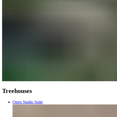
Treehouses​​​​‌ ‍ ​‍​‍‌‍ ‌ ​‍‌‍‍‌‌‍‌ ‌‍‍‌‌‍ ‍​‍​‍​ ‍‍​‍​‍‌ ​ ‌‍​‌‌‍ ‍‌‍‍‌‌ ‌​‌ ‍‌​‍ ‍‌‍‍‌‌‍ ​‍​‍​‍ ​​‍​‍‌‍‍​‌ ​‍‌‍‌‌‌‍‌‍​‍​‍​ ‍‍​‍​‍‌‍‍​‌ ‌​‌ ‌​‌ ​​‌ ​ ​ ‍‍​‍ ​‍ ‌‍ ​​‍ ‌‌‍​‌‌‍ ‍‌‍‌​​‍ ‌‌ ​‍​‍ ‌‌‍‍​‌‍ ‌ ‌​‌‍‌‌‌‍ ​‌ ​ ​‍ ‌‌ ​ ‌ ‌​‌ ‌‌‌‍‌​‌‍‍‌‌‍ ​‍ ‍‌ ‌‍‌‍‌‌‌ ​‍‌‍​ ‌‍‌‌‌‍ ​​‍ ‍‌‍​‌‌ ​​‌ ​​​‍ ‌‍‍‌‌‍ ‍‌ ‌​‌‍‌‌‌‍ ‍‌ ‌​​‍ ‌‍‌‌‌‍‌​‌‍‍‌‌ ‌​​‍ ‌‍ ‌‌‍ ‌‍‌​‌‍‌‌​ ‌‌ ​​‌ ​‍‌‍‌‌‌ ​ ‌‍‌‌‌‍ ‍‌ ‌​‌‍​‌‌ ‌​‌‍‍‌‌‍ ‌‍ ‍​ ‍ ‌‍‍‌‌‍‌​​ ‌​ ​‌‌‍‌‌‌‍‌​​ ‌‍‌‍‌‌‌‍‌​​ ‌​​ ​ ​‍ ‌​ ​​‌‍‌‍‌‍​‌​ ​​​‍ ‌​ ‌​​ ‌​​ ​‍​ ​‌​‍ ‌​ ‍​​ ​ ​ ‍​‌‍​ ​‍ ‌‌‍‌​​ ​ ‌‍​ ‌‍​‌​ ‌‍​ ‌​‌‍​‍‌‍‌​​ ‍‌​ ​‍​ ‌‍​ ​ ​ ‍ ‌ ‌​‌ ‍‌‌ ​​‌‍‌‌​ ‌‌‍‍​‌‍ ‌ ‌​‌‍‌‌‌‍ ​‌‌​ ‌‍‍‌‌ ‌​‌‍‌‌‌‌​​‌‍​‌‌‍‌ ‌‍‌‌​ ‍ ‌ ​​‌‍​‌‌ ‌​‌‍‍​​ ‌‌ ​​‌‍​‌‌‍‌ ‌‍‌‌‌​​‍‌ ‌‌‌‍‍‌‌‍ ​‌‍‌​‌‍‌‌‌ ​‍​‍‌‌​ ‌‌‌​​‍‌‌ ‌‍‍ ‌‍‌‌‌ ‍‌​‍‌‌​ ​ ‌​‌​​‍‌‌​ ​ ‌​‌​​‍‌‌​ ​‍​ ​‍​ ​​​ ‌​​ ‌ ​ ‌ ​ ‌‌​ ‍‌​ ​‌‌‍‌‍‌‍​‍​ ‌​​ ‌‍‌‍‌‌​‍‌‌​ ​‍​ ​‍​‍‌‌​ ‌‌‌​‌​​‍ ‍‌ ​ ‌‍‌‌‌‍​ ‌ ‌​‌‍‍‌‌‍ ‌‍ ‍‌ ​ ​‍‌‌​ ‌‌‌​​‍‌‌ ‌‍‍ ‌‍‌‌‌ ‍‌​‍‌‌​ ​ ‌​‌​​‍‌‌​ ​ ‌​‌​​‍‌‌​ ​‍​ ​‍‌‍‌‌‌‍​‌‌‍‌​‌‍‌‌‌‍‌​​ ​​​ ‌​​ ‌ ​ ‌‌​ ​‍‌‍‌​‌‍​‍​‍‌‌​ ​‍​ ​‍​‍‌‌​ ‌‌‌​‌​​‍ ‍‌ ​ ‌‍‌‌‌‍​ ‌ ‌​‌‍‍‌‌‍ ‌‍ ‍‌‌‌​‌‍‍‌‌ ‌​‌‍ ​‌‍‌‌​ ‌‍​‍‌‍​‌‌ ​ ‌‍‌‌‌‌‌‌‌ ​‍‌‍ ​​ ‌‌‍‍​‌ ‌​‌ ‌​‌ ​​‌ ​ ​‍‌‌​ ​ ‌​​‌​‍‌‌​ ​‍‌​‌‍​‍‌‌​ ​‍‌​‌‍‌‍ ​​‍ ‌‌‍​‌‌‍ ‍‌‍‌​​‍ ‌‌ ​‍​‍ ‌‌‍‍​‌‍ ‌ ‌​‌‍‌‌‌‍ ​‌ ​ ​‍ ‌‌ ​ ‌ ‌​‌ ‌‌‌‍‌​‌‍‍‌‌‍ ​‍ ‍‌ ‌‍‌‍‌‌‌ ​‍‌‍​ ‌‍‌‌‌‍ ​​‍ ‍‌‍​‌‌ ​​‌ ​​​‍‌‍‌‍‍‌‌‍‌​​ ‌​ ​‌‌‍‌‌‌‍‌​​ ‌‍‌‍‌‌‌‍‌​​ ‌​​ ​ ​‍ ‌​ ​​‌‍‌‍‌‍​‌​ ​​​‍ ‌​ ‌​​ ‌​​ ​‍​ ​‌​‍ ‌​ ‍​​ ​ ​ ‍​‌‍​ ​‍ ‌‌‍‌​​ ​ ‌‍​ ‌‍​‌​ ‌‍​ ‌​‌‍​‍‌‍‌​​ ‍‌​ ​‍​ ‌‍​ ​ ​‍‌‍‌ ‌​‌ ‍‌‌ ​​‌‍‌‌​ ‌‌‍‍​‌‍ ‌ ‌​‌‍‌‌‌‍ ​‌‌​ ‌‍‍‌‌ ‌​‌‍‌‌‌‌​​‌‍​‌‌‍‌ ‌‍‌‌​‍‌‍‌ ​​‌‍​‌‌ ‌​‌‍‍​​ ‌‌ ​​‌‍​‌‌‍‌ ‌‍‌‌‌​​‍‌ ‌‌‌‍‍‌‌‍ ​‌‍‌​‌‍‌‌‌ ​‍​‍‌‌​ ‌‌‌​​‍‌‌ ‌‍‍ ‌‍‌‌‌ ‍‌​‍‌‌​ ​ ‌​‌​​‍‌‌​ ​ ‌​‌​​‍‌‌​ ​‍​ ​‍​ ​​​ ‌​​ ‌ ​ ‌ ​ ‌‌​ ‍‌​ ​‌‌‍‌‍‌‍​‍​ ‌​​ ‌‍‌‍‌‌​‍‌‌​ ​‍​ ​‍​‍‌‌​ ‌‌‌​‌​​‍ ‍‌ ​ ‌‍‌‌‌‍​ ‌ ‌​‌‍‍‌‌‍ ‌‍ ‍‌ ​ ​‍‌‌​ ‌‌‌​​‍‌‌ ‌‍‍ ‌‍‌‌‌ ‍‌​‍‌‌​ ​ ‌​‌​​‍‌‌​ ​ ‌​‌​​‍‌‌​ ​‍​ ​‍‌‍‌‌‌‍​‌‌‍‌​‌‍‌‌‌‍‌​​ ​​​ ‌​​ ‌ ​ ‌‌​ ​‍‌‍‌​‌‍​‍​‍‌‌​ ​‍​ ​‍​‍‌‌​ ‌‌‌​‌​​‍ ‍‌ ​ ‌‍‌‌‌‍​ ‌ ‌​‌‍‍‌‌‍ ‌‍ ‍‌‌‌​‌‍‍‌‌ ‌​‌‍ ​‌‍‌‌​‍‌‍‌ ​​‌‍‌‌‌ ​‍‌ ​ ‌ ​​‌‍‌‌‌‍​ ‌ ‌​‌‍‍‌‌ ‌‍‌‍‌‌​ ‌‌ ​​‌ ‌‌‌‍​‍‌‍ ​‌‍‍‌‌ ​ ‌‍‍​‌‍‌‌‌‍‌​​‍​‍‌ ‌
Open Studio Suite