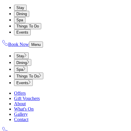
Stay
Dining
Spa
Things To Do
Events
Book Now
Menu
Stay
Dining
Spa
Things To Do
Events
Offers
Gift Vouchers
About
What's On
Gallery
Contact