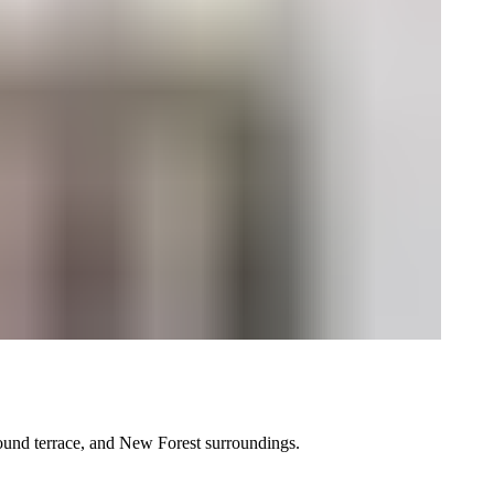
 ‌​‌ ‌​‌ ​​‌ ​ ​‍‌‌​ ​ ‌​​‌​‍‌‌​ ​‍‌​‌‍​‍‌‌​ ​‍‌​‌‍‌‍ ​​‍ ‌‌‍​‌‌‍ ‍‌‍‌​​‍ ‌‌ ​‍​‍ ‌‌‍‍​‌‍ ‌ ‌​‌‍‌‌‌‍ ​‌ ​ ​‍ ‌‌ ​ ‌ ‌​‌ ‌‌‌‍‌​‌‍‍‌‌‍ ​‍ ‍‌ ‌‍‌‍‌‌‌ ​‍‌‍​ ‌‍‌‌‌‍ ​​‍ ‍‌‍​‌‌ ​​‌ ​​​‍‌‍‌‍‍‌‌‍‌​​ ‌​ ​ ​ ‌‍​ ​​‌‍‌‌‌‍​‍​ ‍​‌‍‌​​ ​ ​‍ ‌​ ‍​‌‍‌​‌‍‌‍‌‍​‍​‍ ‌​ ‌​​ ‌‍‌‍​‍‌‍‌‍​‍ ‌‌‍​‍‌‍​‌​ ‍​​ ​​​‍ ‌​ ‌‌​ ‌ ‌‍‌‌‌‍​ ​ ‌​‌‍​ ​ ​‌​ ‌‍​ ​ ‌‍‌‍​ ​‌‌‍‌‍​‍‌‍‌ ‌​‌ ‍‌‌ ​​‌‍‌‌​ ‌‌‍‍​‌‍ ‌ ‌​‌‍‌‌‌‍ ​‌‌​‍‌‍ ‌‍ ‌‍ ‌‌‌​ ‌ ‌‌‌‍‍‌‌ ‌​‌‍‌‌​‍‌‍‌ ​​‌‍​‌‌ ‌​‌‍‍​​ ‌‌‍‌‌‌ ‍​‌ ‌​‌ ​‍‌‍​‌‌‍​ ‌ ‌​​‍‌‍‌ ​​‌‍‌‌‌ ​‍‌ ​ ‌ ​​‌‍‌‌‌‍​ ‌ ‌​‌‍‍‌‌ ‌‍‌‍‌‌​ ‌‌ ​​‌ ‌‌‌‍​‍‌‍ ​‌‍‍‌‌ ​ ‌‍‍​‌‍‌‌‌‍‌​​‍​‍‌ ‌