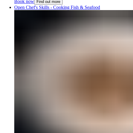
Book now
Find out more
Open Chef's Skills - Cooking Fish & Seafood​​​​‌ ‍ ​‍​‍‌‍ ‌ ​‍‌‍‍‌‌‍‌ ‌‍‍‌‌‍ ‍​‍​‍​ ‍‍​‍​‍‌ ​ ‌‍​‌‌‍ ‍‌‍‍‌‌ ‌​‌ ‍‌​‍ ‍‌‍‍‌‌‍ ​‍​‍​‍ ​​‍​‍‌‍‍​‌ ​‍‌‍‌‌‌‍‌‍​‍​‍​ ‍‍​‍​‍‌‍‍​‌ ‌​‌ ‌​‌ ​​‌ ​ ​ ‍‍​‍ ​‍ ‌‍ ​​‍ ‌‌‍​‌‌‍ ‍‌‍‌​​‍ ‌‌ ​‍​‍ ‌‌‍‍​‌‍ ‌ ‌​‌‍‌‌‌‍ ​‌ ​ ​‍ ‌‌ ​ ‌ ‌​‌ ‌‌‌‍‌​‌‍‍‌‌‍ ​‍ ‍‌ ‌‍‌‍‌‌‌ ​‍‌‍​ ‌‍‌‌‌‍ ​​‍ ‍‌‍​‌‌ ​​‌ ​​​‍ ‌‍‍‌‌‍ ‍‌ ‌​‌‍‌‌‌‍ ‍‌ ‌​​‍ ‌‍‌‌‌‍‌​‌‍‍‌‌ ‌​​‍ ‌‍ ‌‌‍ ‌‍‌​‌‍‌‌​ ‌‌ ​​‌ ​‍‌‍‌‌‌ ​ ‌‍‌‌‌‍ ‍‌ ‌​‌‍​‌‌ ‌​‌‍‍‌‌‍ ‌‍ ‍​ ‍ ‌‍‍‌‌‍‌​​ ‌‌‍​‍​ ‌‌​ ‌​​ ‌ ​ ​‍​ ‌‍‌‍‌‌‌‍‌‌​‍ ‌​ ​‌‌‍​‌​ ‌ ​ ​ ​‍ ‌​ ‌​‌‍‌​​ ‌​​ ‍‌​‍ ‌‌‍​‌‌‍‌‍​ ‍​‌‍‌‌​‍ ‌​ ​‍‌‍​ ​ ‍​​ ‌ ​ ​ ​ ‍​​ ‌‌​ ‍​​ ​​‌‍‌‍‌‍‌‌​ ​‍​ ‍ ‌ ‌​‌ ‍‌‌ ​​‌‍‌‌​ ‌‌‍‍​‌‍ ‌ ‌​‌‍‌‌‌‍ ​‌​​ ‌‍ ​‌‍​‌‌ ​ ‌ ​ ​ ‍ ‌ ​​‌‍​‌‌ ‌​‌‍‍​​ ‌‌ ‌​‌‍‍‌‌ ‌​‌‍ ​‌‍‌‌​ ‌‍​‍‌‍​‌‌ ​ ‌‍‌‌‌‌‌‌‌ ​‍‌‍ ​​ ‌‌‍‍​‌ ‌​‌ ‌​‌ ​​‌ ​ ​‍‌‌​ ​ ‌​​‌​‍‌‌​ ​‍‌​‌‍​‍‌‌​ ​‍‌​‌‍‌‍ ​​‍ ‌‌‍​‌‌‍ ‍‌‍‌​​‍ ‌‌ ​‍​‍ ‌‌‍‍​‌‍ ‌ ‌​‌‍‌‌‌‍ ​‌ ​ ​‍ ‌‌ ​ ‌ ‌​‌ ‌‌‌‍‌​‌‍‍‌‌‍ ​‍ ‍‌ ‌‍‌‍‌‌‌ ​‍‌‍​ ‌‍‌‌‌‍ ​​‍ ‍‌‍​‌‌ ​​‌ ​​​‍‌‍‌‍‍‌‌‍‌​​ ‌‌‍​‍​ ‌‌​ ‌​​ ‌ ​ ​‍​ ‌‍‌‍‌‌‌‍‌‌​‍ ‌​ ​‌‌‍​‌​ ‌ ​ ​ ​‍ ‌​ ‌​‌‍‌​​ ‌​​ ‍‌​‍ ‌‌‍​‌‌‍‌‍​ ‍​‌‍‌‌​‍ ‌​ ​‍‌‍​ ​ ‍​​ ‌ ​ ​ ​ ‍​​ ‌‌​ ‍​​ ​​‌‍‌‍‌‍‌‌​ ​‍​‍‌‍‌ ‌​‌ ‍‌‌ ​​‌‍‌‌​ ‌‌‍‍​‌‍ ‌ ‌​‌‍‌‌‌‍ ​‌​​ ‌‍ ​‌‍​‌‌ ​ ‌ ​ ​‍‌‍‌ ​​‌‍​‌‌ ‌​‌‍‍​​ ‌‌ ‌​‌‍‍‌‌ ‌​‌‍ ​‌‍‌‌​‍‌‍‌ ​​‌‍‌‌‌ ​‍‌ ​ ‌ ​​‌‍‌‌‌‍​ ‌ ‌​‌‍‍‌‌ ‌‍‌‍‌‌​ ‌‌ ​​‌ ‌‌‌‍​‍‌‍ ​‌‍‍‌‌ ​ ‌‍‍​‌‍‌‌‌‍‌​​‍​‍‌ ‌