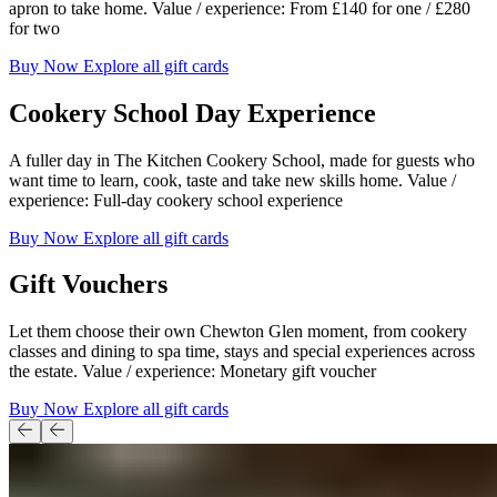
apron to take home. Value / experience: From £140 for one / £280
for two​​​​‌ ‍ ​‍​‍‌‍ ‌ ​‍‌‍‍‌‌‍‌ ‌‍‍‌‌‍ ‍​‍​‍​ ‍‍​‍​‍‌ ​ ‌‍​‌‌‍ ‍‌‍‍‌‌ ‌​‌ ‍‌​‍ ‍‌‍‍‌‌‍ ​‍​‍​‍ ​​‍​‍‌‍‍​‌ ​‍‌‍‌‌‌‍‌‍​‍​‍​ ‍‍​‍​‍‌‍‍​‌ ‌​‌ ‌​‌ ​​‌ ​ ​ ‍‍​‍ ​‍ ‌‍ ​​‍ ‌‌‍​‌‌‍ ‍‌‍‌​​‍ ‌‌ ​‍​‍ ‌‌‍‍​‌‍ ‌ ‌​‌‍‌‌‌‍ ​‌ ​ ​‍ ‌‌ ​ ‌ ‌​‌ ‌‌‌‍‌​‌‍‍‌‌‍ ​‍ ‍‌ ‌‍‌‍‌‌‌ ​‍‌‍​ ‌‍‌‌‌‍ ​​‍ ‍‌‍​‌‌ ​​‌ ​​​‍ ‌‍‍‌‌‍ ‍‌ ‌​‌‍‌‌‌‍ ‍‌ ‌​​‍ ‌‍‌‌‌‍‌​‌‍‍‌‌ ‌​​‍ ‌‍ ‌‌‍ ‌‍‌​‌‍‌‌​ ‌‌ ​​‌ ​‍‌‍‌‌‌ ​ ‌‍‌‌‌‍ ‍‌ ‌​‌‍​‌‌ ‌​‌‍‍‌‌‍ ‌‍ ‍​ ‍ ‌‍‍‌‌‍‌​​ ‌‌‍‍​‌‍ ‌ ‌​‌‍‌‌‌‍ ​‌​​ ‌‍ ​‌‍​‌‌ ​ ‌ ​ ‌​‍‌‌‍ ‍‌‍‌​‌‍‌‌‌ ‍​​‍ ‌​ ‍‌​ ​ ​ ‌‌​ ‌‌​ ​‍‌‍​‌​ ‌‍‌‍​ ​‍ ‌​ ​​​ ​‌‌‍‌​​ ‍‌​‍ ‌​ ‌​​ ‌‍​ ‌‌‌‍‌​​‍ ‌‌‍​‍​ ‌ ​ ​ ​ ‌‍​‍ ‌​ ‌‍​ ‍​​ ‌​‌‍​‍‌‍​ ​ ‌‌​ ​‍‌‍​‍​ ‌‍​ ​​​ ‌‌​ ‌‌​ ‍ ‌ ‌​‌ ‍‌‌ ​​‌‍‌‌​ ‌‌‍‍​‌‍ ‌ ‌​‌‍‌‌‌‍ ​‌​​ ‌‍ ​‌‍​‌‌ ​ ‌ ​ ‌​‍‌‌‍ ‍‌‍‌​‌‍‌‌‌ ‍​​ ‍ ‌ ​​‌‍​‌‌ ‌​‌‍‍​​ ‌‌ ​​‌‍​‌‌‍‌ ‌‍‌‌‌​​‍‌ ‌‌‌‍‍‌‌‍ ​‌‍‌​‌‍‌‌‌ ​‍​‍‌‌​ ‌‌‌​​‍‌‌ ‌‍‍ ‌‍‌‌‌ ‍‌​‍‌‌​ ​ ‌​‌​​‍‌‌​ ​ ‌​‌​​‍‌‌​ ​‍​ ​‍‌‍​‌​ ​‌​ ‌​​ ‍​‌‍​‍‌‍‌‌‌‍​‌​ ‌​‌‍​‌​ ‌‍​ ‌ ‌‍​ ​‍‌‌​ ​‍​ ​‍​‍‌‌​ ‌‌‌​‌​​‍ ‍‌‍‌‌‌‍ ‍‌ ‌​‌ ​‍‌‍‍‌‌‍‌‌‌ ​ ​‍‌‌​ ‌‌‌​​‍‌‌ ‌‍‍ ‌‍‌‌‌ ‍‌​‍‌‌​ ​ ‌​‌​​‍‌‌​ ​ ‌​‌​​‍‌‌​ ​‍​ ​‍‌‍‌​‌‍​ ​ ​‌‌‍​‍‌‍‌‌​ ‍‌​ ‌‍​ ​​​ ‍​​ ‌‍​ ‌‌‌‍‌‍​‍‌‌​ ​‍​ ​‍​‍‌‌​ ‌‌‌​‌​​‍ ‍‌‍​‍‌‍ ‌‍‌​‌ ‍‌​ ‌‍​‍‌‍​‌‌ ​ ‌‍‌‌‌‌‌‌‌ ​‍‌‍ ​​ ‌‌‍‍​‌ ‌​‌ ‌​‌ ​​‌ ​ ​‍‌‌​ ​ ‌​​‌​‍‌‌​ ​‍‌​‌‍​‍‌‌​ ​‍‌​‌‍‌‍ ​​‍ ‌‌‍​‌‌‍ ‍‌‍‌​​‍ ‌‌ ​‍​‍ ‌‌‍‍​‌‍ ‌ ‌​‌‍‌‌‌‍ ​‌ ​ ​‍ ‌‌ ​ ‌ ‌​‌ ‌‌‌‍‌​‌‍‍‌‌‍ ​‍ ‍‌ ‌‍‌‍‌‌‌ ​‍‌‍​ ‌‍‌‌‌‍ ​​‍ ‍‌‍​‌‌ ​​‌ ​​​‍‌‍‌‍‍‌‌‍‌​​ ‌‌‍‍​‌‍ ‌ ‌​‌‍‌‌‌‍ ​‌​​ ‌‍ ​‌‍​‌‌ ​ ‌ ​ ‌​‍‌‌‍ ‍‌‍‌​‌‍‌‌‌ ‍​​‍ ‌​ ‍‌​ ​ ​ ‌‌​ ‌‌​ ​‍‌‍​‌​ ‌‍‌‍​ ​‍ ‌​ ​​​ ​‌‌‍‌​​ ‍‌​‍ ‌​ ‌​​ ‌‍​ ‌‌‌‍‌​​‍ ‌‌‍​‍​ ‌ ​ ​ ​ ‌‍​‍ ‌​ ‌‍​ ‍​​ ‌​‌‍​‍‌‍​ ​ ‌‌​ ​‍‌‍​‍​ ‌‍​ ​​​ ‌‌​ ‌‌​‍‌‍‌ ‌​‌ ‍‌‌ ​​‌‍‌‌​ ‌‌‍‍​‌‍ ‌ ‌​‌‍‌‌‌‍ ​‌​​ ‌‍ ​‌‍​‌‌ ​ ‌ ​ ‌​‍‌‌‍ ‍‌‍‌​‌‍‌‌‌ ‍​​‍‌‍‌ ​​‌‍​‌‌ ‌​‌‍‍​​ ‌‌ ​​‌‍​‌‌‍‌ ‌‍‌‌‌​​‍‌ ‌‌‌‍‍‌‌‍ ​‌‍‌​‌‍‌‌‌ ​‍​‍‌‌​ ‌‌‌​​‍‌‌ ‌‍‍ ‌‍‌‌‌ ‍‌​‍‌‌​ ​ ‌​‌​​‍‌‌​ ​ ‌​‌​​‍‌‌​ ​‍​ ​‍‌‍​‌​ ​‌​ ‌​​ ‍​‌‍​‍‌‍‌‌‌‍​‌​ ‌​‌‍​‌​ ‌‍​ ‌ ‌‍​ ​‍‌‌​ ​‍​ ​‍​‍‌‌​ ‌‌‌​‌​​‍ ‍‌‍‌‌‌‍ ‍‌ ‌​‌ ​‍‌‍‍‌‌‍‌‌‌ ​ ​‍‌‌​ ‌‌‌​​‍‌‌ ‌‍‍ ‌‍‌‌‌ ‍‌​‍‌‌​ ​ ‌​‌​​‍‌‌​ ​ ‌​‌​​‍‌‌​ ​‍​ ​‍‌‍‌​‌‍​ ​ ​‌‌‍​‍‌‍‌‌​ ‍‌​ ‌‍​ ​​​ ‍​​ ‌‍​ ‌‌‌‍‌‍​‍‌‌​ ​‍​ ​‍​‍‌‌​ ‌‌‌​‌​​‍ ‍‌‍​‍‌‍ ‌‍‌​‌ ‍‌​‍‌‍‌ ​​‌‍‌‌‌ ​‍‌ ​ ‌ ​​‌‍‌‌‌‍​ ‌ ‌​‌‍‍‌‌ ‌‍‌‍‌‌​ ‌‌ ​​‌ ‌‌‌‍​‍‌‍ ​‌‍‍‌‌ ​ ‌‍‍​‌‍‌‌‌‍‌​​‍​‍‌ ‌
Buy Now ​​​​‌ ‍ ​‍​‍‌‍ ‌ ​‍‌‍‍‌‌‍‌ ‌‍‍‌‌‍ ‍​‍​‍​ ‍‍​‍​‍‌ ​ ‌‍​‌‌‍ ‍‌‍‍‌‌ ‌​‌ ‍‌​‍ ‍‌‍‍‌‌‍ ​‍​‍​‍ ​​‍​‍‌‍‍​‌ ​‍‌‍‌‌‌‍‌‍​‍​‍​ ‍‍​‍​‍‌‍‍​‌ ‌​‌ ‌​‌ ​​‌ ​ ​ ‍‍​‍ ​‍ ‌‍ ​​‍ ‌‌‍​‌‌‍ ‍‌‍‌​​‍ ‌‌ ​‍​‍ ‌‌‍‍​‌‍ ‌ ‌​‌‍‌‌‌‍ ​‌ ​ ​‍ ‌‌ ​ ‌ ‌​‌ ‌‌‌‍‌​‌‍‍‌‌‍ ​‍ ‍‌ ‌‍‌‍‌‌‌ ​‍‌‍​ ‌‍‌‌‌‍ ​​‍ ‍‌‍​‌‌ ​​‌ ​​​‍ ‌‍‍‌‌‍ ‍‌ ‌​‌‍‌‌‌‍ ‍‌ ‌​​‍ ‌‍‌‌‌‍‌​‌‍‍‌‌ ‌​​‍ ‌‍ ‌‌‍ ‌‍‌​‌‍‌‌​ ‌‌ ​​‌ ​‍‌‍‌‌‌ ​ ‌‍‌‌‌‍ ‍‌ ‌​‌‍​‌‌ ‌​‌‍‍‌‌‍ ‌‍ ‍​ ‍ ‌‍‍‌‌‍‌​​ ‌‌‍‍​‌‍ ‌ ‌​‌‍‌‌‌‍ ​‌​​ ‌‍ ​‌‍​‌‌ ​ ‌ ​ ‌​‍‌‌‍ ‍‌‍‌​‌‍‌‌‌ ‍​​‍ ‌​ ‍‌​ ​ ​ ‌‌​ ‌‌​ ​‍‌‍​‌​ ‌‍‌‍​ ​‍ ‌​ ​​​ ​‌‌‍‌​​ ‍‌​‍ ‌​ ‌​​ ‌‍​ ‌‌‌‍‌​​‍ ‌‌‍​‍​ ‌ ​ ​ ​ ‌‍​‍ ‌​ ‌‍​ ‍​​ ‌​‌‍​‍‌‍​ ​ ‌‌​ ​‍‌‍​‍​ ‌‍​ ​​​ ‌‌​ ‌‌​ ‍ ‌ ‌​‌ ‍‌‌ ​​‌‍‌‌​ ‌‌‍‍​‌‍ ‌ ‌​‌‍‌‌‌‍ ​‌​​ ‌‍ ​‌‍​‌‌ ​ ‌ ​ ‌​‍‌‌‍ ‍‌‍‌​‌‍‌‌‌ ‍​​ ‍ ‌ ​​‌‍​‌‌ ‌​‌‍‍​​ ‌‌ ​​‌‍​‌‌‍‌ ‌‍‌‌‌​​‍‌ ‌‌‌‍‍‌‌‍ ​‌‍‌​‌‍‌‌‌ ​‍​‍‌‌​ ‌‌‌​​‍‌‌ ‌‍‍ ‌‍‌‌‌ ‍‌​‍‌‌​ ​ ‌​‌​​‍‌‌​ ​ ‌​‌​​‍‌‌​ ​‍​ ​‍‌‍​‌​ ​‌​ ‌​​ ‍​‌‍​‍‌‍‌‌‌‍​‌​ ‌​‌‍​‌​ ‌‍​ ‌ ‌‍​ ​‍‌‌​ ​‍​ ​‍​‍‌‌​ ‌‌‌​‌​​‍ ‍‌‍‌‌‌‍ ‍‌ ‌​‌ ​‍‌‍‍‌‌‍‌‌‌ ​ ​‍‌‌​ ‌‌‌​​‍‌‌ ‌‍‍ ‌‍‌‌‌ ‍‌​‍‌‌​ ​ ‌​‌​​‍‌‌​ ​ ‌​‌​​‍‌‌​ ​‍​ ​‍‌‍‌​‌‍​ ​ ​‌‌‍​‍‌‍‌‌​ ‍‌​ ‌‍​ ​​​ ‍​​ ‌‍​ ‌‌‌‍‌‍​‍‌‌​ ​‍​ ​‍​‍‌‌​ ‌‌‌​‌​​‍ ‍‌ ​​‌ ​‍‌‍‍‌‌‍ ‌‌‍​‌‌ ​‍‌ ‍‌‌​​ ‌ ‌​‌‍​‌​‍ ‍‌‍ ​‌‍​‌‌‍​‍‌‍‌‌‌‍ ​​ ‌‍​‍‌‍​‌‌ ​ ‌‍‌‌‌‌‌‌‌ ​‍‌‍ ​​ ‌‌‍‍​‌ ‌​‌ ‌​‌ ​​‌ ​ ​‍‌‌​ ​ ‌​​‌​‍‌‌​ ​‍‌​‌‍​‍‌‌​ ​‍‌​‌‍‌‍ ​​‍ ‌‌‍​‌‌‍ ‍‌‍‌​​‍ ‌‌ ​‍​‍ ‌‌‍‍​‌‍ ‌ ‌​‌‍‌‌‌‍ ​‌ ​ ​‍ ‌‌ ​ ‌ ‌​‌ ‌‌‌‍‌​‌‍‍‌‌‍ ​‍ ‍‌ ‌‍‌‍‌‌‌ ​‍‌‍​ ‌‍‌‌‌‍ ​​‍ ‍‌‍​‌‌ ​​‌ ​​​‍‌‍‌‍‍‌‌‍‌​​ ‌‌‍‍​‌‍ ‌ ‌​‌‍‌‌‌‍ ​‌​​ ‌‍ ​‌‍​‌‌ ​ ‌ ​ ‌​‍‌‌‍ ‍‌‍‌​‌‍‌‌‌ ‍​​‍ ‌​ ‍‌​ ​ ​ ‌‌​ ‌‌​ ​‍‌‍​‌​ ‌‍‌‍​ ​‍ ‌​ ​​​ ​‌‌‍‌​​ ‍‌​‍ ‌​ ‌​​ ‌‍​ ‌‌‌‍‌​​‍ ‌‌‍​‍​ ‌ ​ ​ ​ ‌‍​‍ ‌​ ‌‍​ ‍​​ ‌​‌‍​‍‌‍​ ​ ‌‌​ ​‍‌‍​‍​ ‌‍​ ​​​ ‌‌​ ‌‌​‍‌‍‌ ‌​‌ ‍‌‌ ​​‌‍‌‌​ ‌‌‍‍​‌‍ ‌ ‌​‌‍‌‌‌‍ ​‌​​ ‌‍ ​‌‍​‌‌ ​ ‌ ​ ‌​‍‌‌‍ ‍‌‍‌​‌‍‌‌‌ ‍​​‍‌‍‌ ​​‌‍​‌‌ ‌​‌‍‍​​ ‌‌ ​​‌‍​‌‌‍‌ ‌‍‌‌‌​​‍‌ ‌‌‌‍‍‌‌‍ ​‌‍‌​‌‍‌‌‌ ​‍​‍‌‌​ ‌‌‌​​‍‌‌ ‌‍‍ ‌‍‌‌‌ ‍‌​‍‌‌​ ​ ‌​‌​​‍‌‌​ ​ ‌​‌​​‍‌‌​ ​‍​ ​‍‌‍​‌​ ​‌​ ‌​​ ‍​‌‍​‍‌‍‌‌‌‍​‌​ ‌​‌‍​‌​ ‌‍​ ‌ ‌‍​ ​‍‌‌​ ​‍​ ​‍​‍‌‌​ ‌‌‌​‌​​‍ ‍‌‍‌‌‌‍ ‍‌ ‌​‌ ​‍‌‍‍‌‌‍‌‌‌ ​ ​‍‌‌​ ‌‌‌​​‍‌‌ ‌‍‍ ‌‍‌‌‌ ‍‌​‍‌‌​ ​ ‌​‌​​‍‌‌​ ​ ‌​‌​​‍‌‌​ ​‍​ ​‍‌‍‌​‌‍​ ​ ​‌‌‍​‍‌‍‌‌​ ‍‌​ ‌‍​ ​​​ ‍​​ ‌‍​ ‌‌‌‍‌‍​‍‌‌​ ​‍​ ​‍​‍‌‌​ ‌‌‌​‌​​‍ ‍‌ ​​‌ ​‍‌‍‍‌‌‍ ‌‌‍​‌‌ ​‍‌ ‍‌‌​​ ‌ ‌​‌‍​‌​‍ ‍‌‍ ​‌‍​‌‌‍​‍‌‍‌‌‌‍ ​​‍‌‍‌ ​​‌‍‌‌‌ ​‍‌ ​ ‌ ​​‌‍‌‌‌‍​ ‌ ‌​‌‍‍‌‌ ‌‍‌‍‌‌​ ‌‌ ​​‌ ‌‌‌‍​‍‌‍ ​‌‍‍‌‌ ​ ‌‍‍​‌‍‌‌‌‍‌​​‍​‍‌ ‌
Explore all gift cards​​​​‌ ‍ ​‍​‍‌‍ ‌ ​‍‌‍‍‌‌‍‌ ‌‍‍‌‌‍ ‍​‍​‍​ ‍‍​‍​‍‌ ​ ‌‍​‌‌‍ ‍‌‍‍‌‌ ‌​‌ ‍‌​‍ ‍‌‍‍‌‌‍ ​‍​‍​‍ ​​‍​‍‌‍‍​‌ ​‍‌‍‌‌‌‍‌‍​‍​‍​ ‍‍​‍​‍‌‍‍​‌ ‌​‌ ‌​‌ ​​‌ ​ ​ ‍‍​‍ ​‍ ‌‍ ​​‍ ‌‌‍​‌‌‍ ‍‌‍‌​​‍ ‌‌ ​‍​‍ ‌‌‍‍​‌‍ ‌ ‌​‌‍‌‌‌‍ ​‌ ​ ​‍ ‌‌ ​ ‌ ‌​‌ ‌‌‌‍‌​‌‍‍‌‌‍ ​‍ ‍‌ ‌‍‌‍‌‌‌ ​‍‌‍​ ‌‍‌‌‌‍ ​​‍ ‍‌‍​‌‌ ​​‌ ​​​‍ ‌‍‍‌‌‍ ‍‌ ‌​‌‍‌‌‌‍ ‍‌ ‌​​‍ ‌‍‌‌‌‍‌​‌‍‍‌‌ ‌​​‍ ‌‍ ‌‌‍ ‌‍‌​‌‍‌‌​ ‌‌ ​​‌ ​‍‌‍‌‌‌ ​ ‌‍‌‌‌‍ ‍‌ ‌​‌‍​‌‌ ‌​‌‍‍‌‌‍ ‌‍ ‍​ ‍ ‌‍‍‌‌‍‌​​ ‌‌‍‍​‌‍ ‌ ‌​‌‍‌‌‌‍ ​‌​​ ‌‍ ​‌‍​‌‌ ​ ‌ ​ ‌​‍‌‌‍ ‍‌‍‌​‌‍‌‌‌ ‍​​‍ ‌​ ‍‌​ ​ ​ ‌‌​ ‌‌​ ​‍‌‍​‌​ ‌‍‌‍​ ​‍ ‌​ ​​​ ​‌‌‍‌​​ ‍‌​‍ ‌​ ‌​​ ‌‍​ ‌‌‌‍‌​​‍ ‌‌‍​‍​ ‌ ​ ​ ​ ‌‍​‍ ‌​ ‌‍​ ‍​​ ‌​‌‍​‍‌‍​ ​ ‌‌​ ​‍‌‍​‍​ ‌‍​ ​​​ ‌‌​ ‌‌​ ‍ ‌ ‌​‌ ‍‌‌ ​​‌‍‌‌​ ‌‌‍‍​‌‍ ‌ ‌​‌‍‌‌‌‍ ​‌​​ ‌‍ ​‌‍​‌‌ ​ ‌ ​ ‌​‍‌‌‍ ‍‌‍‌​‌‍‌‌‌ ‍​​ ‍ ‌ ​​‌‍​‌‌ ‌​‌‍‍​​ ‌‌ ​​‌‍​‌‌‍‌ ‌‍‌‌‌​​‍‌ ‌‌‌‍‍‌‌‍ ​‌‍‌​‌‍‌‌‌ ​‍​‍‌‌​ ‌‌‌​​‍‌‌ ‌‍‍ ‌‍‌‌‌ ‍‌​‍‌‌​ ​ ‌​‌​​‍‌‌​ ​ ‌​‌​​‍‌‌​ ​‍​ ​‍‌‍​‌​ ​‌​ ‌​​ ‍​‌‍​‍‌‍‌‌‌‍​‌​ ‌​‌‍​‌​ ‌‍​ ‌ ‌‍​ ​‍‌‌​ ​‍​ ​‍​‍‌‌​ ‌‌‌​‌​​‍ ‍‌‍‌‌‌‍ ‍‌ ‌​‌ ​‍‌‍‍‌‌‍‌‌‌ ​ ​‍‌‌​ ‌‌‌​​‍‌‌ ‌‍‍ ‌‍‌‌‌ ‍‌​‍‌‌​ ​ ‌​‌​​‍‌‌​ ​ ‌​‌​​‍‌‌​ ​‍​ ​‍‌‍‌​‌‍​ ​ ​‌‌‍​‍‌‍‌‌​ ‍‌​ ‌‍​ ​​​ ‍​​ ‌‍​ ‌‌‌‍‌‍​‍‌‌​ ​‍​ ​‍​‍‌‌​ ‌‌‌​‌​​‍ ‍‌ ​ ‌‍‌‌‌‍​ ‌‍ ‌‍ ‍‌‍‌​‌‍​‌‌ ​‍‌ ‍‌‌​​ ‌ ‌​‌‍​‌​‍ ‍‌‍ ​‌‍​‌‌‍​‍‌‍‌‌‌‍ ​​ ‌‍​‍‌‍​‌‌ ​ ‌‍‌‌‌‌‌‌‌ ​‍‌‍ ​​ ‌‌‍‍​‌ ‌​‌ ‌​‌ ​​‌ ​ ​‍‌‌​ ​ ‌​​‌​‍‌‌​ ​‍‌​‌‍​‍‌‌​ ​‍‌​‌‍‌‍ ​​‍ ‌‌‍​‌‌‍ ‍‌‍‌​​‍ ‌‌ ​‍​‍ ‌‌‍‍​‌‍ ‌ ‌​‌‍‌‌‌‍ ​‌ ​ ​‍ ‌‌ ​ ‌ ‌​‌ ‌‌‌‍‌​‌‍‍‌‌‍ ​‍ ‍‌ ‌‍‌‍‌‌‌ ​‍‌‍​ ‌‍‌‌‌‍ ​​‍ ‍‌‍​‌‌ ​​‌ ​​​‍‌‍‌‍‍‌‌‍‌​​ ‌‌‍‍​‌‍ ‌ ‌​‌‍‌‌‌‍ ​‌​​ ‌‍ ​‌‍​‌‌ ​ ‌ ​ ‌​‍‌‌‍ ‍‌‍‌​‌‍‌‌‌ ‍​​‍ ‌​ ‍‌​ ​ ​ ‌‌​ ‌‌​ ​‍‌‍​‌​ ‌‍‌‍​ ​‍ ‌​ ​​​ ​‌‌‍‌​​ ‍‌​‍ ‌​ ‌​​ ‌‍​ ‌‌‌‍‌​​‍ ‌‌‍​‍​ ‌ ​ ​ ​ ‌‍​‍ ‌​ ‌‍​ ‍​​ ‌​‌‍​‍‌‍​ ​ ‌‌​ ​‍‌‍​‍​ ‌‍​ ​​​ ‌‌​ ‌‌​‍‌‍‌ ‌​‌ ‍‌‌ ​​‌‍‌‌​ ‌‌‍‍​‌‍ ‌ ‌​‌‍‌‌‌‍ ​‌​​ ‌‍ ​‌‍​‌‌ ​ ‌ ​ ‌​‍‌‌‍ ‍‌‍‌​‌‍‌‌‌ ‍​​‍‌‍‌ ​​‌‍​‌‌ ‌​‌‍‍​​ ‌‌ ​​‌‍​‌‌‍‌ ‌‍‌‌‌​​‍‌ ‌‌‌‍‍‌‌‍ ​‌‍‌​‌‍‌‌‌ ​‍​‍‌‌​ ‌‌‌​​‍‌‌ ‌‍‍ ‌‍‌‌‌ ‍‌​‍‌‌​ ​ ‌​‌​​‍‌‌​ ​ ‌​‌​​‍‌‌​ ​‍​ ​‍‌‍​‌​ ​‌​ ‌​​ ‍​‌‍​‍‌‍‌‌‌‍​‌​ ‌​‌‍​‌​ ‌‍​ ‌ ‌‍​ ​‍‌‌​ ​‍​ ​‍​‍‌‌​ ‌‌‌​‌​​‍ ‍‌‍‌‌‌‍ ‍‌ ‌​‌ ​‍‌‍‍‌‌‍‌‌‌ ​ ​‍‌‌​ ‌‌‌​​‍‌‌ ‌‍‍ ‌‍‌‌‌ ‍‌​‍‌‌​ ​ ‌​‌​​‍‌‌​ ​ ‌​‌​​‍‌‌​ ​‍​ ​‍‌‍‌​‌‍​ ​ ​‌‌‍​‍‌‍‌‌​ ‍‌​ ‌‍​ ​​​ ‍​​ ‌‍​ ‌‌‌‍‌‍​‍‌‌​ ​‍​ ​‍​‍‌‌​ ‌‌‌​‌​​‍ ‍‌ ​ ‌‍‌‌‌‍​ ‌‍ ‌‍ ‍‌‍‌​‌‍​‌‌ ​‍‌ ‍‌‌​​ ‌ ‌​‌‍​‌​‍ ‍‌‍ ​‌‍​‌‌‍​‍‌‍‌‌‌‍ ​​‍‌‍‌ ​​‌‍‌‌‌ ​‍‌ ​ ‌ ​​‌‍‌‌‌‍​ ‌ ‌​‌‍‍‌‌ ‌‍‌‍‌‌​ ‌‌ ​​‌ ‌‌‌‍​‍‌‍ ​‌‍‍‌‌ ​ ‌‍‍​‌‍‌‌‌‍‌​​‍​‍‌ ‌
Cookery School Day Experience​​​​‌ ‍ ​‍​‍‌‍ ‌ ​‍‌‍‍‌‌‍‌ ‌‍‍‌‌‍ ‍​‍​‍​ ‍‍​‍​‍‌ ​ ‌‍​‌‌‍ ‍‌‍‍‌‌ ‌​‌ ‍‌​‍ ‍‌‍‍‌‌‍ ​‍​‍​‍ ​​‍​‍‌‍‍​‌ ​‍‌‍‌‌‌‍‌‍​‍​‍​ ‍‍​‍​‍‌‍‍​‌ ‌​‌ ‌​‌ ​​‌ ​ ​ ‍‍​‍ ​‍ ‌‍ ​​‍ ‌‌‍​‌‌‍ ‍‌‍‌​​‍ ‌‌ ​‍​‍ ‌‌‍‍​‌‍ ‌ ‌​‌‍‌‌‌‍ ​‌ ​ ​‍ ‌‌ ​ ‌ ‌​‌ ‌‌‌‍‌​‌‍‍‌‌‍ ​‍ ‍‌ ‌‍‌‍‌‌‌ ​‍‌‍​ ‌‍‌‌‌‍ ​​‍ ‍‌‍​‌‌ ​​‌ ​​​‍ ‌‍‍‌‌‍ ‍‌ ‌​‌‍‌‌‌‍ ‍‌ ‌​​‍ ‌‍‌‌‌‍‌​‌‍‍‌‌ ‌​​‍ ‌‍ ‌‌‍ ‌‍‌​‌‍‌‌​ ‌‌ ​​‌ ​‍‌‍‌‌‌ ​ ‌‍‌‌‌‍ ‍‌ ‌​‌‍​‌‌ ‌​‌‍‍‌‌‍ ‌‍ ‍​ ‍ ‌‍‍‌‌‍‌​​ ‌‌‍‍​‌‍ ‌ ‌​‌‍‌‌‌‍ ​‌​​ ‌‍ ​‌‍​‌‌ ​ ‌ ​ ‌​‍‌‌‍ ‍‌‍‌​‌‍‌‌‌ ‍​​‍ ‌​ ‍‌​ ​ ​ ‌‌​ ‌‌​ ​‍‌‍​‌​ ‌‍‌‍​ ​‍ ‌​ ​​​ ​‌‌‍‌​​ ‍‌​‍ ‌​ ‌​​ ‌‍​ ‌‌‌‍‌​​‍ ‌‌‍​‍​ ‌ ​ ​ ​ ‌‍​‍ ‌​ ‌‍​ ‍​​ ‌​‌‍​‍‌‍​ ​ ‌‌​ ​‍‌‍​‍​ ‌‍​ ​​​ ‌‌​ ‌‌​ ‍ ‌ ‌​‌ ‍‌‌ ​​‌‍‌‌​ ‌‌‍‍​‌‍ ‌ ‌​‌‍‌‌‌‍ ​‌​​ ‌‍ ​‌‍​‌‌ ​ ‌ ​ ‌​‍‌‌‍ ‍‌‍‌​‌‍‌‌‌ ‍​​ ‍ ‌ ​​‌‍​‌‌ ‌​‌‍‍​​ ‌‌ ​​‌‍​‌‌‍‌ ‌‍‌‌‌​​‍‌ ‌‌‌‍‍‌‌‍ ​‌‍‌​‌‍‌‌‌ ​‍​‍‌‌​ ‌‌‌​​‍‌‌ ‌‍‍ ‌‍‌‌‌ ‍‌​‍‌‌​ ​ ‌​‌​​‍‌‌​ ​ ‌​‌​​‍‌‌​ ​‍​ ​‍‌‍​‌​ ​‌​ ‌​​ ‍​‌‍​‍‌‍‌‌‌‍​‌​ ‌​‌‍​‌​ ‌‍​ ‌ ‌‍​ ​‍‌‌​ ​‍​ ​‍​‍‌‌​ ‌‌‌​‌​​‍ ‍‌‍‌‌‌‍ ‍‌ ‌​‌ ​‍‌‍‍‌‌‍‌‌‌ ​ ​‍‌‌​ ‌‌‌​​‍‌‌ ‌‍‍ ‌‍‌‌‌ ‍‌​‍‌‌​ ​ ‌​‌​​‍‌‌​ ​ ‌​‌​​‍‌‌​ ​‍​ ​‍‌‍‌​​ ‌​‌‍‌​​ ‌ ‌‍‌​‌‍​‌‌‍​‍‌‍‌‍​ ​‌​ ​‍​ ​ ‌‍​‌​‍‌‌​ ​‍​ ​‍​‍‌‌​ ‌‌‌​‌​​‍ ‍‌‍‍​‌‍‌‌‌‍​‌‌‍‌​‌‍‍‌‌‍ ‍‌‍‌ ​ ‌‍​‍‌‍​‌‌ ​ ‌‍‌‌‌‌‌‌‌ ​‍‌‍ ​​ ‌‌‍‍​‌ ‌​‌ ‌​‌ ​​‌ ​ ​‍‌‌​ ​ ‌​​‌​‍‌‌​ ​‍‌​‌‍​‍‌‌​ ​‍‌​‌‍‌‍ ​​‍ ‌‌‍​‌‌‍ ‍‌‍‌​​‍ ‌‌ ​‍​‍ ‌‌‍‍​‌‍ ‌ ‌​‌‍‌‌‌‍ ​‌ ​ ​‍ ‌‌ ​ ‌ ‌​‌ ‌‌‌‍‌​‌‍‍‌‌‍ ​‍ ‍‌ ‌‍‌‍‌‌‌ ​‍‌‍​ ‌‍‌‌‌‍ ​​‍ ‍‌‍​‌‌ ​​‌ ​​​‍‌‍‌‍‍‌‌‍‌​​ ‌‌‍‍​‌‍ ‌ ‌​‌‍‌‌‌‍ ​‌​​ ‌‍ ​‌‍​‌‌ ​ ‌ ​ ‌​‍‌‌‍ ‍‌‍‌​‌‍‌‌‌ ‍​​‍ ‌​ ‍‌​ ​ ​ ‌‌​ ‌‌​ ​‍‌‍​‌​ ‌‍‌‍​ ​‍ ‌​ ​​​ ​‌‌‍‌​​ ‍‌​‍ ‌​ ‌​​ ‌‍​ ‌‌‌‍‌​​‍ ‌‌‍​‍​ ‌ ​ ​ ​ ‌‍​‍ ‌​ ‌‍​ ‍​​ ‌​‌‍​‍‌‍​ ​ ‌‌​ ​‍‌‍​‍​ ‌‍​ ​​​ ‌‌​ ‌‌​‍‌‍‌ ‌​‌ ‍‌‌ ​​‌‍‌‌​ ‌‌‍‍​‌‍ ‌ ‌​‌‍‌‌‌‍ ​‌​​ ‌‍ ​‌‍​‌‌ ​ ‌ ​ ‌​‍‌‌‍ ‍‌‍‌​‌‍‌‌‌ ‍​​‍‌‍‌ ​​‌‍​‌‌ ‌​‌‍‍​​ ‌‌ ​​‌‍​‌‌‍‌ ‌‍‌‌‌​​‍‌ ‌‌‌‍‍‌‌‍ ​‌‍‌​‌‍‌‌‌ ​‍​‍‌‌​ ‌‌‌​​‍‌‌ ‌‍‍ ‌‍‌‌‌ ‍‌​‍‌‌​ ​ ‌​‌​​‍‌‌​ ​ ‌​‌​​‍‌‌​ ​‍​ ​‍‌‍​‌​ ​‌​ ‌​​ ‍​‌‍​‍‌‍‌‌‌‍​‌​ ‌​‌‍​‌​ ‌‍​ ‌ ‌‍​ ​‍‌‌​ ​‍​ ​‍​‍‌‌​ ‌‌‌​‌​​‍ ‍‌‍‌‌‌‍ ‍‌ ‌​‌ ​‍‌‍‍‌‌‍‌‌‌ ​ ​‍‌‌​ ‌‌‌​​‍‌‌ ‌‍‍ ‌‍‌‌‌ ‍‌​‍‌‌​ ​ ‌​‌​​‍‌‌​ ​ ‌​‌​​‍‌‌​ ​‍​ ​‍‌‍‌​​ ‌​‌‍‌​​ ‌ ‌‍‌​‌‍​‌‌‍​‍‌‍‌‍​ ​‌​ ​‍​ ​ ‌‍​‌​‍‌‌​ ​‍​ ​‍​‍‌‌​ ‌‌‌​‌​​‍ ‍‌‍‍​‌‍‌‌‌‍​‌‌‍‌​‌‍‍‌‌‍ ‍‌‍‌ ​‍‌‍‌ ​​‌‍‌‌‌ ​‍‌ ​ ‌ ​​‌‍‌‌‌‍​ ‌ ‌​‌‍‍‌‌ ‌‍‌‍‌‌​ ‌‌ ​​‌ ‌‌‌‍​‍‌‍ ​‌‍‍‌‌ ​ ‌‍‍​‌‍‌‌‌‍‌​​‍​‍‌ ‌
A fuller day in The Kitchen Cookery School, made for guests who
want time to learn, cook, taste and take new skills home. Value /
experience: Full-day cookery school experience​​​​‌ ‍ ​‍​‍‌‍ ‌ ​‍‌‍‍‌‌‍‌ ‌‍‍‌‌‍ ‍​‍​‍​ ‍‍​‍​‍‌ ​ ‌‍​‌‌‍ ‍‌‍‍‌‌ ‌​‌ ‍‌​‍ ‍‌‍‍‌‌‍ ​‍​‍​‍ ​​‍​‍‌‍‍​‌ ​‍‌‍‌‌‌‍‌‍​‍​‍​ ‍‍​‍​‍‌‍‍​‌ ‌​‌ ‌​‌ ​​‌ ​ ​ ‍‍​‍ ​‍ ‌‍ ​​‍ ‌‌‍​‌‌‍ ‍‌‍‌​​‍ ‌‌ ​‍​‍ ‌‌‍‍​‌‍ ‌ ‌​‌‍‌‌‌‍ ​‌ ​ ​‍ ‌‌ ​ ‌ ‌​‌ ‌‌‌‍‌​‌‍‍‌‌‍ ​‍ ‍‌ ‌‍‌‍‌‌‌ ​‍‌‍​ ‌‍‌‌‌‍ ​​‍ ‍‌‍​‌‌ ​​‌ ​​​‍ ‌‍‍‌‌‍ ‍‌ ‌​‌‍‌‌‌‍ ‍‌ ‌​​‍ ‌‍‌‌‌‍‌​‌‍‍‌‌ ‌​​‍ ‌‍ ‌‌‍ ‌‍‌​‌‍‌‌​ ‌‌ ​​‌ ​‍‌‍‌‌‌ ​ ‌‍‌‌‌‍ ‍‌ ‌​‌‍​‌‌ ‌​‌‍‍‌‌‍ ‌‍ ‍​ ‍ ‌‍‍‌‌‍‌​​ ‌‌‍‍​‌‍ ‌ ‌​‌‍‌‌‌‍ ​‌​​ ‌‍ ​‌‍​‌‌ ​ ‌ ​ ‌​‍‌‌‍ ‍‌‍‌​‌‍‌‌‌ ‍​​‍ ‌​ ‍‌​ ​ ​ ‌‌​ ‌‌​ ​‍‌‍​‌​ ‌‍‌‍​ ​‍ ‌​ ​​​ ​‌‌‍‌​​ ‍‌​‍ ‌​ ‌​​ ‌‍​ ‌‌‌‍‌​​‍ ‌‌‍​‍​ ‌ ​ ​ ​ ‌‍​‍ ‌​ ‌‍​ ‍​​ ‌​‌‍​‍‌‍​ ​ ‌‌​ ​‍‌‍​‍​ ‌‍​ ​​​ ‌‌​ ‌‌​ ‍ ‌ ‌​‌ ‍‌‌ ​​‌‍‌‌​ ‌‌‍‍​‌‍ ‌ ‌​‌‍‌‌‌‍ ​‌​​ ‌‍ ​‌‍​‌‌ ​ ‌ ​ ‌​‍‌‌‍ ‍‌‍‌​‌‍‌‌‌ ‍​​ ‍ ‌ ​​‌‍​‌‌ ‌​‌‍‍​​ ‌‌ ​​‌‍​‌‌‍‌ ‌‍‌‌‌​​‍‌ ‌‌‌‍‍‌‌‍ ​‌‍‌​‌‍‌‌‌ ​‍​‍‌‌​ ‌‌‌​​‍‌‌ ‌‍‍ ‌‍‌‌‌ ‍‌​‍‌‌​ ​ ‌​‌​​‍‌‌​ ​ ‌​‌​​‍‌‌​ ​‍​ ​‍‌‍​‌​ ​‌​ ‌​​ ‍​‌‍​‍‌‍‌‌‌‍​‌​ ‌​‌‍​‌​ ‌‍​ ‌ ‌‍​ ​‍‌‌​ ​‍​ ​‍​‍‌‌​ ‌‌‌​‌​​‍ ‍‌‍‌‌‌‍ ‍‌ ‌​‌ ​‍‌‍‍‌‌‍‌‌‌ ​ ​‍‌‌​ ‌‌‌​​‍‌‌ ‌‍‍ ‌‍‌‌‌ ‍‌​‍‌‌​ ​ ‌​‌​​‍‌‌​ ​ ‌​‌​​‍‌‌​ ​‍​ ​‍‌‍‌​​ ‌​‌‍‌​​ ‌ ‌‍‌​‌‍​‌‌‍​‍‌‍‌‍​ ​‌​ ​‍​ ​ ‌‍​‌​‍‌‌​ ​‍​ ​‍​‍‌‌​ ‌‌‌​‌​​‍ ‍‌‍​‍‌‍ ‌‍‌​‌ ‍‌​ ‌‍​‍‌‍​‌‌ ​ ‌‍‌‌‌‌‌‌‌ ​‍‌‍ ​​ ‌‌‍‍​‌ ‌​‌ ‌​‌ ​​‌ ​ ​‍‌‌​ ​ ‌​​‌​‍‌‌​ ​‍‌​‌‍​‍‌‌​ ​‍‌​‌‍‌‍ ​​‍ ‌‌‍​‌‌‍ ‍‌‍‌​​‍ ‌‌ ​‍​‍ ‌‌‍‍​‌‍ ‌ ‌​‌‍‌‌‌‍ ​‌ ​ ​‍ ‌‌ ​ ‌ ‌​‌ ‌‌‌‍‌​‌‍‍‌‌‍ ​‍ ‍‌ ‌‍‌‍‌‌‌ ​‍‌‍​ ‌‍‌‌‌‍ ​​‍ ‍‌‍​‌‌ ​​‌ ​​​‍‌‍‌‍‍‌‌‍‌​​ ‌‌‍‍​‌‍ ‌ ‌​‌‍‌‌‌‍ ​‌​​ ‌‍ ​‌‍​‌‌ ​ ‌ ​ ‌​‍‌‌‍ ‍‌‍‌​‌‍‌‌‌ ‍​​‍ ‌​ ‍‌​ ​ ​ ‌‌​ ‌‌​ ​‍‌‍​‌​ ‌‍‌‍​ ​‍ ‌​ ​​​ ​‌‌‍‌​​ ‍‌​‍ ‌​ ‌​​ ‌‍​ ‌‌‌‍‌​​‍ ‌‌‍​‍​ ‌ ​ ​ ​ ‌‍​‍ ‌​ ‌‍​ ‍​​ ‌​‌‍​‍‌‍​ ​ ‌‌​ ​‍‌‍​‍​ ‌‍​ ​​​ ‌‌​ ‌‌​‍‌‍‌ ‌​‌ ‍‌‌ ​​‌‍‌‌​ ‌‌‍‍​‌‍ ‌ ‌​‌‍‌‌‌‍ ​‌​​ ‌‍ ​‌‍​‌‌ ​ ‌ ​ ‌​‍‌‌‍ ‍‌‍‌​‌‍‌‌‌ ‍​​‍‌‍‌ ​​‌‍​‌‌ ‌​‌‍‍​​ ‌‌ ​​‌‍​‌‌‍‌ ‌‍‌‌‌​​‍‌ ‌‌‌‍‍‌‌‍ ​‌‍‌​‌‍‌‌‌ ​‍​‍‌‌​ ‌‌‌​​‍‌‌ ‌‍‍ ‌‍‌‌‌ ‍‌​‍‌‌​ ​ ‌​‌​​‍‌‌​ ​ ‌​‌​​‍‌‌​ ​‍​ ​‍‌‍​‌​ ​‌​ ‌​​ ‍​‌‍​‍‌‍‌‌‌‍​‌​ ‌​‌‍​‌​ ‌‍​ ‌ ‌‍​ ​‍‌‌​ ​‍​ ​‍​‍‌‌​ ‌‌‌​‌​​‍ ‍‌‍‌‌‌‍ ‍‌ ‌​‌ ​‍‌‍‍‌‌‍‌‌‌ ​ ​‍‌‌​ ‌‌‌​​‍‌‌ ‌‍‍ ‌‍‌‌‌ ‍‌​‍‌‌​ ​ ‌​‌​​‍‌‌​ ​ ‌​‌​​‍‌‌​ ​‍​ ​‍‌‍‌​​ ‌​‌‍‌​​ ‌ ‌‍‌​‌‍​‌‌‍​‍‌‍‌‍​ ​‌​ ​‍​ ​ ‌‍​‌​‍‌‌​ ​‍​ ​‍​‍‌‌​ ‌‌‌​‌​​‍ ‍‌‍​‍‌‍ ‌‍‌​‌ ‍‌​‍‌‍‌ ​​‌‍‌‌‌ ​‍‌ ​ ‌ ​​‌‍‌‌‌‍​ ‌ ‌​‌‍‍‌‌ ‌‍‌‍‌‌​ ‌‌ ​​‌ ‌‌‌‍​‍‌‍ ​‌‍‍‌‌ ​ ‌‍‍​‌‍‌‌‌‍‌​​‍​‍‌ ‌
Buy Now ​​​​‌ ‍ ​‍​‍‌‍ ‌ ​‍‌‍‍‌‌‍‌ ‌‍‍‌‌‍ ‍​‍​‍​ ‍‍​‍​‍‌ ​ ‌‍​‌‌‍ ‍‌‍‍‌‌ ‌​‌ ‍‌​‍ ‍‌‍‍‌‌‍ ​‍​‍​‍ ​​‍​‍‌‍‍​‌ ​‍‌‍‌‌‌‍‌‍​‍​‍​ ‍‍​‍​‍‌‍‍​‌ ‌​‌ ‌​‌ ​​‌ ​ ​ ‍‍​‍ ​‍ ‌‍ ​​‍ ‌‌‍​‌‌‍ ‍‌‍‌​​‍ ‌‌ ​‍​‍ ‌‌‍‍​‌‍ ‌ ‌​‌‍‌‌‌‍ ​‌ ​ ​‍ ‌‌ ​ ‌ ‌​‌ ‌‌‌‍‌​‌‍‍‌‌‍ ​‍ ‍‌ ‌‍‌‍‌‌‌ ​‍‌‍​ ‌‍‌‌‌‍ ​​‍ ‍‌‍​‌‌ ​​‌ ​​​‍ ‌‍‍‌‌‍ ‍‌ ‌​‌‍‌‌‌‍ ‍‌ ‌​​‍ ‌‍‌‌‌‍‌​‌‍‍‌‌ ‌​​‍ ‌‍ ‌‌‍ ‌‍‌​‌‍‌‌​ ‌‌ ​​‌ ​‍‌‍‌‌‌ ​ ‌‍‌‌‌‍ ‍‌ ‌​‌‍​‌‌ ‌​‌‍‍‌‌‍ ‌‍ ‍​ ‍ ‌‍‍‌‌‍‌​​ ‌‌‍‍​‌‍ ‌ ‌​‌‍‌‌‌‍ ​‌​​ ‌‍ ​‌‍​‌‌ ​ ‌ ​ ‌​‍‌‌‍ ‍‌‍‌​‌‍‌‌‌ ‍​​‍ ‌​ ‍‌​ ​ ​ ‌‌​ ‌‌​ ​‍‌‍​‌​ ‌‍‌‍​ ​‍ ‌​ ​​​ ​‌‌‍‌​​ ‍‌​‍ ‌​ ‌​​ ‌‍​ ‌‌‌‍‌​​‍ ‌‌‍​‍​ ‌ ​ ​ ​ ‌‍​‍ ‌​ ‌‍​ ‍​​ ‌​‌‍​‍‌‍​ ​ ‌‌​ ​‍‌‍​‍​ ‌‍​ ​​​ ‌‌​ ‌‌​ ‍ ‌ ‌​‌ ‍‌‌ ​​‌‍‌‌​ ‌‌‍‍​‌‍ ‌ ‌​‌‍‌‌‌‍ ​‌​​ ‌‍ ​‌‍​‌‌ ​ ‌ ​ ‌​‍‌‌‍ ‍‌‍‌​‌‍‌‌‌ ‍​​ ‍ ‌ ​​‌‍​‌‌ ‌​‌‍‍​​ ‌‌ ​​‌‍​‌‌‍‌ ‌‍‌‌‌​​‍‌ ‌‌‌‍‍‌‌‍ ​‌‍‌​‌‍‌‌‌ ​‍​‍‌‌​ ‌‌‌​​‍‌‌ ‌‍‍ ‌‍‌‌‌ ‍‌​‍‌‌​ ​ ‌​‌​​‍‌‌​ ​ ‌​‌​​‍‌‌​ ​‍​ ​‍‌‍​‌​ ​‌​ ‌​​ ‍​‌‍​‍‌‍‌‌‌‍​‌​ ‌​‌‍​‌​ ‌‍​ ‌ ‌‍​ ​‍‌‌​ ​‍​ ​‍​‍‌‌​ ‌‌‌​‌​​‍ ‍‌‍‌‌‌‍ ‍‌ ‌​‌ ​‍‌‍‍‌‌‍‌‌‌ ​ ​‍‌‌​ ‌‌‌​​‍‌‌ ‌‍‍ ‌‍‌‌‌ ‍‌​‍‌‌​ ​ ‌​‌​​‍‌‌​ ​ ‌​‌​​‍‌‌​ ​‍​ ​‍‌‍‌​​ ‌​‌‍‌​​ ‌ ‌‍‌​‌‍​‌‌‍​‍‌‍‌‍​ ​‌​ ​‍​ ​ ‌‍​‌​‍‌‌​ ​‍​ ​‍​‍‌‌​ ‌‌‌​‌​​‍ ‍‌ ​​‌ ​‍‌‍‍‌‌‍ ‌‌‍​‌‌ ​‍‌ ‍‌‌​​ ‌ ‌​‌‍​‌​‍ ‍‌‍ ​‌‍​‌‌‍​‍‌‍‌‌‌‍ ​​ ‌‍​‍‌‍​‌‌ ​ ‌‍‌‌‌‌‌‌‌ ​‍‌‍ ​​ ‌‌‍‍​‌ ‌​‌ ‌​‌ ​​‌ ​ ​‍‌‌​ ​ ‌​​‌​‍‌‌​ ​‍‌​‌‍​‍‌‌​ ​‍‌​‌‍‌‍ ​​‍ ‌‌‍​‌‌‍ ‍‌‍‌​​‍ ‌‌ ​‍​‍ ‌‌‍‍​‌‍ ‌ ‌​‌‍‌‌‌‍ ​‌ ​ ​‍ ‌‌ ​ ‌ ‌​‌ ‌‌‌‍‌​‌‍‍‌‌‍ ​‍ ‍‌ ‌‍‌‍‌‌‌ ​‍‌‍​ ‌‍‌‌‌‍ ​​‍ ‍‌‍​‌‌ ​​‌ ​​​‍‌‍‌‍‍‌‌‍‌​​ ‌‌‍‍​‌‍ ‌ ‌​‌‍‌‌‌‍ ​‌​​ ‌‍ ​‌‍​‌‌ ​ ‌ ​ ‌​‍‌‌‍ ‍‌‍‌​‌‍‌‌‌ ‍​​‍ ‌​ ‍‌​ ​ ​ ‌‌​ ‌‌​ ​‍‌‍​‌​ ‌‍‌‍​ ​‍ ‌​ ​​​ ​‌‌‍‌​​ ‍‌​‍ ‌​ ‌​​ ‌‍​ ‌‌‌‍‌​​‍ ‌‌‍​‍​ ‌ ​ ​ ​ ‌‍​‍ ‌​ ‌‍​ ‍​​ ‌​‌‍​‍‌‍​ ​ ‌‌​ ​‍‌‍​‍​ ‌‍​ ​​​ ‌‌​ ‌‌​‍‌‍‌ ‌​‌ ‍‌‌ ​​‌‍‌‌​ ‌‌‍‍​‌‍ ‌ ‌​‌‍‌‌‌‍ ​‌​​ ‌‍ ​‌‍​‌‌ ​ ‌ ​ ‌​‍‌‌‍ ‍‌‍‌​‌‍‌‌‌ ‍​​‍‌‍‌ ​​‌‍​‌‌ ‌​‌‍‍​​ ‌‌ ​​‌‍​‌‌‍‌ ‌‍‌‌‌​​‍‌ ‌‌‌‍‍‌‌‍ ​‌‍‌​‌‍‌‌‌ ​‍​‍‌‌​ ‌‌‌​​‍‌‌ ‌‍‍ ‌‍‌‌‌ ‍‌​‍‌‌​ ​ ‌​‌​​‍‌‌​ ​ ‌​‌​​‍‌‌​ ​‍​ ​‍‌‍​‌​ ​‌​ ‌​​ ‍​‌‍​‍‌‍‌‌‌‍​‌​ ‌​‌‍​‌​ ‌‍​ ‌ ‌‍​ ​‍‌‌​ ​‍​ ​‍​‍‌‌​ ‌‌‌​‌​​‍ ‍‌‍‌‌‌‍ ‍‌ ‌​‌ ​‍‌‍‍‌‌‍‌‌‌ ​ ​‍‌‌​ ‌‌‌​​‍‌‌ ‌‍‍ ‌‍‌‌‌ ‍‌​‍‌‌​ ​ ‌​‌​​‍‌‌​ ​ ‌​‌​​‍‌‌​ ​‍​ ​‍‌‍‌​​ ‌​‌‍‌​​ ‌ ‌‍‌​‌‍​‌‌‍​‍‌‍‌‍​ ​‌​ ​‍​ ​ ‌‍​‌​‍‌‌​ ​‍​ ​‍​‍‌‌​ ‌‌‌​‌​​‍ ‍‌ ​​‌ ​‍‌‍‍‌‌‍ ‌‌‍​‌‌ ​‍‌ ‍‌‌​​ ‌ ‌​‌‍​‌​‍ ‍‌‍ ​‌‍​‌‌‍​‍‌‍‌‌‌‍ ​​‍‌‍‌ ​​‌‍‌‌‌ ​‍‌ ​ ‌ ​​‌‍‌‌‌‍​ ‌ ‌​‌‍‍‌‌ ‌‍‌‍‌‌​ ‌‌ ​​‌ ‌‌‌‍​‍‌‍ ​‌‍‍‌‌ ​ ‌‍‍​‌‍‌‌‌‍‌​​‍​‍‌ ‌
Explore all gift cards​​​​‌ ‍ ​‍​‍‌‍ ‌ ​‍‌‍‍‌‌‍‌ ‌‍‍‌‌‍ ‍​‍​‍​ ‍‍​‍​‍‌ ​ ‌‍​‌‌‍ ‍‌‍‍‌‌ ‌​‌ ‍‌​‍ ‍‌‍‍‌‌‍ ​‍​‍​‍ ​​‍​‍‌‍‍​‌ ​‍‌‍‌‌‌‍‌‍​‍​‍​ ‍‍​‍​‍‌‍‍​‌ ‌​‌ ‌​‌ ​​‌ ​ ​ ‍‍​‍ ​‍ ‌‍ ​​‍ ‌‌‍​‌‌‍ ‍‌‍‌​​‍ ‌‌ ​‍​‍ ‌‌‍‍​‌‍ ‌ ‌​‌‍‌‌‌‍ ​‌ ​ ​‍ ‌‌ ​ ‌ ‌​‌ ‌‌‌‍‌​‌‍‍‌‌‍ ​‍ ‍‌ ‌‍‌‍‌‌‌ ​‍‌‍​ ‌‍‌‌‌‍ ​​‍ ‍‌‍​‌‌ ​​‌ ​​​‍ ‌‍‍‌‌‍ ‍‌ ‌​‌‍‌‌‌‍ ‍‌ ‌​​‍ ‌‍‌‌‌‍‌​‌‍‍‌‌ ‌​​‍ ‌‍ ‌‌‍ ‌‍‌​‌‍‌‌​ ‌‌ ​​‌ ​‍‌‍‌‌‌ ​ ‌‍‌‌‌‍ ‍‌ ‌​‌‍​‌‌ ‌​‌‍‍‌‌‍ ‌‍ ‍​ ‍ ‌‍‍‌‌‍‌​​ ‌‌‍‍​‌‍ ‌ ‌​‌‍‌‌‌‍ ​‌​​ ‌‍ ​‌‍​‌‌ ​ ‌ ​ ‌​‍‌‌‍ ‍‌‍‌​‌‍‌‌‌ ‍​​‍ ‌​ ‍‌​ ​ ​ ‌‌​ ‌‌​ ​‍‌‍​‌​ ‌‍‌‍​ ​‍ ‌​ ​​​ ​‌‌‍‌​​ ‍‌​‍ ‌​ ‌​​ ‌‍​ ‌‌‌‍‌​​‍ ‌‌‍​‍​ ‌ ​ ​ ​ ‌‍​‍ ‌​ ‌‍​ ‍​​ ‌​‌‍​‍‌‍​ ​ ‌‌​ ​‍‌‍​‍​ ‌‍​ ​​​ ‌‌​ ‌‌​ ‍ ‌ ‌​‌ ‍‌‌ ​​‌‍‌‌​ ‌‌‍‍​‌‍ ‌ ‌​‌‍‌‌‌‍ ​‌​​ ‌‍ ​‌‍​‌‌ ​ ‌ ​ ‌​‍‌‌‍ ‍‌‍‌​‌‍‌‌‌ ‍​​ ‍ ‌ ​​‌‍​‌‌ ‌​‌‍‍​​ ‌‌ ​​‌‍​‌‌‍‌ ‌‍‌‌‌​​‍‌ ‌‌‌‍‍‌‌‍ ​‌‍‌​‌‍‌‌‌ ​‍​‍‌‌​ ‌‌‌​​‍‌‌ ‌‍‍ ‌‍‌‌‌ ‍‌​‍‌‌​ ​ ‌​‌​​‍‌‌​ ​ ‌​‌​​‍‌‌​ ​‍​ ​‍‌‍​‌​ ​‌​ ‌​​ ‍​‌‍​‍‌‍‌‌‌‍​‌​ ‌​‌‍​‌​ ‌‍​ ‌ ‌‍​ ​‍‌‌​ ​‍​ ​‍​‍‌‌​ ‌‌‌​‌​​‍ ‍‌‍‌‌‌‍ ‍‌ ‌​‌ ​‍‌‍‍‌‌‍‌‌‌ ​ ​‍‌‌​ ‌‌‌​​‍‌‌ ‌‍‍ ‌‍‌‌‌ ‍‌​‍‌‌​ ​ ‌​‌​​‍‌‌​ ​ ‌​‌​​‍‌‌​ ​‍​ ​‍‌‍‌​​ ‌​‌‍‌​​ ‌ ‌‍‌​‌‍​‌‌‍​‍‌‍‌‍​ ​‌​ ​‍​ ​ ‌‍​‌​‍‌‌​ ​‍​ ​‍​‍‌‌​ ‌‌‌​‌​​‍ ‍‌ ​ ‌‍‌‌‌‍​ ‌‍ ‌‍ ‍‌‍‌​‌‍​‌‌ ​‍‌ ‍‌‌​​ ‌ ‌​‌‍​‌​‍ ‍‌‍ ​‌‍​‌‌‍​‍‌‍‌‌‌‍ ​​ ‌‍​‍‌‍​‌‌ ​ ‌‍‌‌‌‌‌‌‌ ​‍‌‍ ​​ ‌‌‍‍​‌ ‌​‌ ‌​‌ ​​‌ ​ ​‍‌‌​ ​ ‌​​‌​‍‌‌​ ​‍‌​‌‍​‍‌‌​ ​‍‌​‌‍‌‍ ​​‍ ‌‌‍​‌‌‍ ‍‌‍‌​​‍ ‌‌ ​‍​‍ ‌‌‍‍​‌‍ ‌ ‌​‌‍‌‌‌‍ ​‌ ​ ​‍ ‌‌ ​ ‌ ‌​‌ ‌‌‌‍‌​‌‍‍‌‌‍ ​‍ ‍‌ ‌‍‌‍‌‌‌ ​‍‌‍​ ‌‍‌‌‌‍ ​​‍ ‍‌‍​‌‌ ​​‌ ​​​‍‌‍‌‍‍‌‌‍‌​​ ‌‌‍‍​‌‍ ‌ ‌​‌‍‌‌‌‍ ​‌​​ ‌‍ ​‌‍​‌‌ ​ ‌ ​ ‌​‍‌‌‍ ‍‌‍‌​‌‍‌‌‌ ‍​​‍ ‌​ ‍‌​ ​ ​ ‌‌​ ‌‌​ ​‍‌‍​‌​ ‌‍‌‍​ ​‍ ‌​ ​​​ ​‌‌‍‌​​ ‍‌​‍ ‌​ ‌​​ ‌‍​ ‌‌‌‍‌​​‍ ‌‌‍​‍​ ‌ ​ ​ ​ ‌‍​‍ ‌​ ‌‍​ ‍​​ ‌​‌‍​‍‌‍​ ​ ‌‌​ ​‍‌‍​‍​ ‌‍​ ​​​ ‌‌​ ‌‌​‍‌‍‌ ‌​‌ ‍‌‌ ​​‌‍‌‌​ ‌‌‍‍​‌‍ ‌ ‌​‌‍‌‌‌‍ ​‌​​ ‌‍ ​‌‍​‌‌ ​ ‌ ​ ‌​‍‌‌‍ ‍‌‍‌​‌‍‌‌‌ ‍​​‍‌‍‌ ​​‌‍​‌‌ ‌​‌‍‍​​ ‌‌ ​​‌‍​‌‌‍‌ ‌‍‌‌‌​​‍‌ ‌‌‌‍‍‌‌‍ ​‌‍‌​‌‍‌‌‌ ​‍​‍‌‌​ ‌‌‌​​‍‌‌ ‌‍‍ ‌‍‌‌‌ ‍‌​‍‌‌​ ​ ‌​‌​​‍‌‌​ ​ ‌​‌​​‍‌‌​ ​‍​ ​‍‌‍​‌​ ​‌​ ‌​​ ‍​‌‍​‍‌‍‌‌‌‍​‌​ ‌​‌‍​‌​ ‌‍​ ‌ ‌‍​ ​‍‌‌​ ​‍​ ​‍​‍‌‌​ ‌‌‌​‌​​‍ ‍‌‍‌‌‌‍ ‍‌ ‌​‌ ​‍‌‍‍‌‌‍‌‌‌ ​ ​‍‌‌​ ‌‌‌​​‍‌‌ ‌‍‍ ‌‍‌‌‌ ‍‌​‍‌‌​ ​ ‌​‌​​‍‌‌​ ​ ‌​‌​​‍‌‌​ ​‍​ ​‍‌‍‌​​ ‌​‌‍‌​​ ‌ ‌‍‌​‌‍​‌‌‍​‍‌‍‌‍​ ​‌​ ​‍​ ​ ‌‍​‌​‍‌‌​ ​‍​ ​‍​‍‌‌​ ‌‌‌​‌​​‍ ‍‌ ​ ‌‍‌‌‌‍​ ‌‍ ‌‍ ‍‌‍‌​‌‍​‌‌ ​‍‌ ‍‌‌​​ ‌ ‌​‌‍​‌​‍ ‍‌‍ ​‌‍​‌‌‍​‍‌‍‌‌‌‍ ​​‍‌‍‌ ​​‌‍‌‌‌ ​‍‌ ​ ‌ ​​‌‍‌‌‌‍​ ‌ ‌​‌‍‍‌‌ ‌‍‌‍‌‌​ ‌‌ ​​‌ ‌‌‌‍​‍‌‍ ​‌‍‍‌‌ ​ ‌‍‍​‌‍‌‌‌‍‌​​‍​‍‌ ‌
Gift Vouchers​​​​‌ ‍ ​‍​‍‌‍ ‌ ​‍‌‍‍‌‌‍‌ ‌‍‍‌‌‍ ‍​‍​‍​ ‍‍​‍​‍‌ ​ ‌‍​‌‌‍ ‍‌‍‍‌‌ ‌​‌ ‍‌​‍ ‍‌‍‍‌‌‍ ​‍​‍​‍ ​​‍​‍‌‍‍​‌ ​‍‌‍‌‌‌‍‌‍​‍​‍​ ‍‍​‍​‍‌‍‍​‌ ‌​‌ ‌​‌ ​​‌ ​ ​ ‍‍​‍ ​‍ ‌‍ ​​‍ ‌‌‍​‌‌‍ ‍‌‍‌​​‍ ‌‌ ​‍​‍ ‌‌‍‍​‌‍ ‌ ‌​‌‍‌‌‌‍ ​‌ ​ ​‍ ‌‌ ​ ‌ ‌​‌ ‌‌‌‍‌​‌‍‍‌‌‍ ​‍ ‍‌ ‌‍‌‍‌‌‌ ​‍‌‍​ ‌‍‌‌‌‍ ​​‍ ‍‌‍​‌‌ ​​‌ ​​​‍ ‌‍‍‌‌‍ ‍‌ ‌​‌‍‌‌‌‍ ‍‌ ‌​​‍ ‌‍‌‌‌‍‌​‌‍‍‌‌ ‌​​‍ ‌‍ ‌‌‍ ‌‍‌​‌‍‌‌​ ‌‌ ​​‌ ​‍‌‍‌‌‌ ​ ‌‍‌‌‌‍ ‍‌ ‌​‌‍​‌‌ ‌​‌‍‍‌‌‍ ‌‍ ‍​ ‍ ‌‍‍‌‌‍‌​​ ‌‌‍‍​‌‍ ‌ ‌​‌‍‌‌‌‍ ​‌​​ ‌‍ ​‌‍​‌‌ ​ ‌ ​ ‌​‍‌‌‍ ‍‌‍‌​‌‍‌‌‌ ‍​​‍ ‌​ ‍‌​ ​ ​ ‌‌​ ‌‌​ ​‍‌‍​‌​ ‌‍‌‍​ ​‍ ‌​ ​​​ ​‌‌‍‌​​ ‍‌​‍ ‌​ ‌​​ ‌‍​ ‌‌‌‍‌​​‍ ‌‌‍​‍​ ‌ ​ ​ ​ ‌‍​‍ ‌​ ‌‍​ ‍​​ ‌​‌‍​‍‌‍​ ​ ‌‌​ ​‍‌‍​‍​ ‌‍​ ​​​ ‌‌​ ‌‌​ ‍ ‌ ‌​‌ ‍‌‌ ​​‌‍‌‌​ ‌‌‍‍​‌‍ ‌ ‌​‌‍‌‌‌‍ ​‌​​ ‌‍ ​‌‍​‌‌ ​ ‌ ​ ‌​‍‌‌‍ ‍‌‍‌​‌‍‌‌‌ ‍​​ ‍ ‌ ​​‌‍​‌‌ ‌​‌‍‍​​ ‌‌ ​​‌‍​‌‌‍‌ ‌‍‌‌‌​​‍‌ ‌‌‌‍‍‌‌‍ ​‌‍‌​‌‍‌‌‌ ​‍​‍‌‌​ ‌‌‌​​‍‌‌ ‌‍‍ ‌‍‌‌‌ ‍‌​‍‌‌​ ​ ‌​‌​​‍‌‌​ ​ ‌​‌​​‍‌‌​ ​‍​ ​‍‌‍​‌​ ​‌​ ‌​​ ‍​‌‍​‍‌‍‌‌‌‍​‌​ ‌​‌‍​‌​ ‌‍​ ‌ ‌‍​ ​‍‌‌​ ​‍​ ​‍​‍‌‌​ ‌‌‌​‌​​‍ ‍‌‍‌‌‌‍ ‍‌ ‌​‌ ​‍‌‍‍‌‌‍‌‌‌ ​ ​‍‌‌​ ‌‌‌​​‍‌‌ ‌‍‍ ‌‍‌‌‌ ‍‌​‍‌‌​ ​ ‌​‌​​‍‌‌​ ​ ‌​‌​​‍‌‌​ ​‍​ ​‍‌‍​‌​ ‌​‌‍‌‍​ ​​​ ‌‍​ ​​​ ​ ​ ‌​‌‍​ ​ ‍​‌‍‌​​ ​ ​‍‌‌​ ​‍​ ​‍​‍‌‌​ ‌‌‌​‌​​‍ ‍‌‍‍​‌‍‌‌‌‍​‌‌‍‌​‌‍‍‌‌‍ ‍‌‍‌ ​ ‌‍​‍‌‍​‌‌ ​ ‌‍‌‌‌‌‌‌‌ ​‍‌‍ ​​ ‌‌‍‍​‌ ‌​‌ ‌​‌ ​​‌ ​ ​‍‌‌​ ​ ‌​​‌​‍‌‌​ ​‍‌​‌‍​‍‌‌​ ​‍‌​‌‍‌‍ ​​‍ ‌‌‍​‌‌‍ ‍‌‍‌​​‍ ‌‌ ​‍​‍ ‌‌‍‍​‌‍ ‌ ‌​‌‍‌‌‌‍ ​‌ ​ ​‍ ‌‌ ​ ‌ ‌​‌ ‌‌‌‍‌​‌‍‍‌‌‍ ​‍ ‍‌ ‌‍‌‍‌‌‌ ​‍‌‍​ ‌‍‌‌‌‍ ​​‍ ‍‌‍​‌‌ ​​‌ ​​​‍‌‍‌‍‍‌‌‍‌​​ ‌‌‍‍​‌‍ ‌ ‌​‌‍‌‌‌‍ ​‌​​ ‌‍ ​‌‍​‌‌ ​ ‌ ​ ‌​‍‌‌‍ ‍‌‍‌​‌‍‌‌‌ ‍​​‍ ‌​ ‍‌​ ​ ​ ‌‌​ ‌‌​ ​‍‌‍​‌​ ‌‍‌‍​ ​‍ ‌​ ​​​ ​‌‌‍‌​​ ‍‌​‍ ‌​ ‌​​ ‌‍​ ‌‌‌‍‌​​‍ ‌‌‍​‍​ ‌ ​ ​ ​ ‌‍​‍ ‌​ ‌‍​ ‍​​ ‌​‌‍​‍‌‍​ ​ ‌‌​ ​‍‌‍​‍​ ‌‍​ ​​​ ‌‌​ ‌‌​‍‌‍‌ ‌​‌ ‍‌‌ ​​‌‍‌‌​ ‌‌‍‍​‌‍ ‌ ‌​‌‍‌‌‌‍ ​‌​​ ‌‍ ​‌‍​‌‌ ​ ‌ ​ ‌​‍‌‌‍ ‍‌‍‌​‌‍‌‌‌ ‍​​‍‌‍‌ ​​‌‍​‌‌ ‌​‌‍‍​​ ‌‌ ​​‌‍​‌‌‍‌ ‌‍‌‌‌​​‍‌ ‌‌‌‍‍‌‌‍ ​‌‍‌​‌‍‌‌‌ ​‍​‍‌‌​ ‌‌‌​​‍‌‌ ‌‍‍ ‌‍‌‌‌ ‍‌​‍‌‌​ ​ ‌​‌​​‍‌‌​ ​ ‌​‌​​‍‌‌​ ​‍​ ​‍‌‍​‌​ ​‌​ ‌​​ ‍​‌‍​‍‌‍‌‌‌‍​‌​ ‌​‌‍​‌​ ‌‍​ ‌ ‌‍​ ​‍‌‌​ ​‍​ ​‍​‍‌‌​ ‌‌‌​‌​​‍ ‍‌‍‌‌‌‍ ‍‌ ‌​‌ ​‍‌‍‍‌‌‍‌‌‌ ​ ​‍‌‌​ ‌‌‌​​‍‌‌ ‌‍‍ ‌‍‌‌‌ ‍‌​‍‌‌​ ​ ‌​‌​​‍‌‌​ ​ ‌​‌​​‍‌‌​ ​‍​ ​‍‌‍​‌​ ‌​‌‍‌‍​ ​​​ ‌‍​ ​​​ ​ ​ ‌​‌‍​ ​ ‍​‌‍‌​​ ​ ​‍‌‌​ ​‍​ ​‍​‍‌‌​ ‌‌‌​‌​​‍ ‍‌‍‍​‌‍‌‌‌‍​‌‌‍‌​‌‍‍‌‌‍ ‍‌‍‌ ​‍‌‍‌ ​​‌‍‌‌‌ ​‍‌ ​ ‌ ​​‌‍‌‌‌‍​ ‌ ‌​‌‍‍‌‌ ‌‍‌‍‌‌​ ‌‌ ​​‌ ‌‌‌‍​‍‌‍ ​‌‍‍‌‌ ​ ‌‍‍​‌‍‌‌‌‍‌​​‍​‍‌ ‌
Let them choose their own Chewton Glen moment, from cookery
classes and dining to spa time, stays and special experiences across
the estate. Value / experience: Monetary gift voucher​​​​‌ ‍ ​‍​‍‌‍ ‌ ​‍‌‍‍‌‌‍‌ ‌‍‍‌‌‍ ‍​‍​‍​ ‍‍​‍​‍‌ ​ ‌‍​‌‌‍ ‍‌‍‍‌‌ ‌​‌ ‍‌​‍ ‍‌‍‍‌‌‍ ​‍​‍​‍ ​​‍​‍‌‍‍​‌ ​‍‌‍‌‌‌‍‌‍​‍​‍​ ‍‍​‍​‍‌‍‍​‌ ‌​‌ ‌​‌ ​​‌ ​ ​ ‍‍​‍ ​‍ ‌‍ ​​‍ ‌‌‍​‌‌‍ ‍‌‍‌​​‍ ‌‌ ​‍​‍ ‌‌‍‍​‌‍ ‌ ‌​‌‍‌‌‌‍ ​‌ ​ ​‍ ‌‌ ​ ‌ ‌​‌ ‌‌‌‍‌​‌‍‍‌‌‍ ​‍ ‍‌ ‌‍‌‍‌‌‌ ​‍‌‍​ ‌‍‌‌‌‍ ​​‍ ‍‌‍​‌‌ ​​‌ ​​​‍ ‌‍‍‌‌‍ ‍‌ ‌​‌‍‌‌‌‍ ‍‌ ‌​​‍ ‌‍‌‌‌‍‌​‌‍‍‌‌ ‌​​‍ ‌‍ ‌‌‍ ‌‍‌​‌‍‌‌​ ‌‌ ​​‌ ​‍‌‍‌‌‌ ​ ‌‍‌‌‌‍ ‍‌ ‌​‌‍​‌‌ ‌​‌‍‍‌‌‍ ‌‍ ‍​ ‍ ‌‍‍‌‌‍‌​​ ‌‌‍‍​‌‍ ‌ ‌​‌‍‌‌‌‍ ​‌​​ ‌‍ ​‌‍​‌‌ ​ ‌ ​ ‌​‍‌‌‍ ‍‌‍‌​‌‍‌‌‌ ‍​​‍ ‌​ ‍‌​ ​ ​ ‌‌​ ‌‌​ ​‍‌‍​‌​ ‌‍‌‍​ ​‍ ‌​ ​​​ ​‌‌‍‌​​ ‍‌​‍ ‌​ ‌​​ ‌‍​ ‌‌‌‍‌​​‍ ‌‌‍​‍​ ‌ ​ ​ ​ ‌‍​‍ ‌​ ‌‍​ ‍​​ ‌​‌‍​‍‌‍​ ​ ‌‌​ ​‍‌‍​‍​ ‌‍​ ​​​ ‌‌​ ‌‌​ ‍ ‌ ‌​‌ ‍‌‌ ​​‌‍‌‌​ ‌‌‍‍​‌‍ ‌ ‌​‌‍‌‌‌‍ ​‌​​ ‌‍ ​‌‍​‌‌ ​ ‌ ​ ‌​‍‌‌‍ ‍‌‍‌​‌‍‌‌‌ ‍​​ ‍ ‌ ​​‌‍​‌‌ ‌​‌‍‍​​ ‌‌ ​​‌‍​‌‌‍‌ ‌‍‌‌‌​​‍‌ ‌‌‌‍‍‌‌‍ ​‌‍‌​‌‍‌‌‌ ​‍​‍‌‌​ ‌‌‌​​‍‌‌ ‌‍‍ ‌‍‌‌‌ ‍‌​‍‌‌​ ​ ‌​‌​​‍‌‌​ ​ ‌​‌​​‍‌‌​ ​‍​ ​‍‌‍​‌​ ​‌​ ‌​​ ‍​‌‍​‍‌‍‌‌‌‍​‌​ ‌​‌‍​‌​ ‌‍​ ‌ ‌‍​ ​‍‌‌​ ​‍​ ​‍​‍‌‌​ ‌‌‌​‌​​‍ ‍‌‍‌‌‌‍ ‍‌ ‌​‌ ​‍‌‍‍‌‌‍‌‌‌ ​ ​‍‌‌​ ‌‌‌​​‍‌‌ ‌‍‍ ‌‍‌‌‌ ‍‌​‍‌‌​ ​ ‌​‌​​‍‌‌​ ​ ‌​‌​​‍‌‌​ ​‍​ ​‍‌‍​‌​ ‌​‌‍‌‍​ ​​​ ‌‍​ ​​​ ​ ​ ‌​‌‍​ ​ ‍​‌‍‌​​ ​ ​‍‌‌​ ​‍​ ​‍​‍‌‌​ ‌‌‌​‌​​‍ ‍‌‍​‍‌‍ ‌‍‌​‌ ‍‌​ ‌‍​‍‌‍​‌‌ ​ ‌‍‌‌‌‌‌‌‌ ​‍‌‍ ​​ ‌‌‍‍​‌ ‌​‌ ‌​‌ ​​‌ ​ ​‍‌‌​ ​ ‌​​‌​‍‌‌​ ​‍‌​‌‍​‍‌‌​ ​‍‌​‌‍‌‍ ​​‍ ‌‌‍​‌‌‍ ‍‌‍‌​​‍ ‌‌ ​‍​‍ ‌‌‍‍​‌‍ ‌ ‌​‌‍‌‌‌‍ ​‌ ​ ​‍ ‌‌ ​ ‌ ‌​‌ ‌‌‌‍‌​‌‍‍‌‌‍ ​‍ ‍‌ ‌‍‌‍‌‌‌ ​‍‌‍​ ‌‍‌‌‌‍ ​​‍ ‍‌‍​‌‌ ​​‌ ​​​‍‌‍‌‍‍‌‌‍‌​​ ‌‌‍‍​‌‍ ‌ ‌​‌‍‌‌‌‍ ​‌​​ ‌‍ ​‌‍​‌‌ ​ ‌ ​ ‌​‍‌‌‍ ‍‌‍‌​‌‍‌‌‌ ‍​​‍ ‌​ ‍‌​ ​ ​ ‌‌​ ‌‌​ ​‍‌‍​‌​ ‌‍‌‍​ ​‍ ‌​ ​​​ ​‌‌‍‌​​ ‍‌​‍ ‌​ ‌​​ ‌‍​ ‌‌‌‍‌​​‍ ‌‌‍​‍​ ‌ ​ ​ ​ ‌‍​‍ ‌​ ‌‍​ ‍​​ ‌​‌‍​‍‌‍​ ​ ‌‌​ ​‍‌‍​‍​ ‌‍​ ​​​ ‌‌​ ‌‌​‍‌‍‌ ‌​‌ ‍‌‌ ​​‌‍‌‌​ ‌‌‍‍​‌‍ ‌ ‌​‌‍‌‌‌‍ ​‌​​ ‌‍ ​‌‍​‌‌ ​ ‌ ​ ‌​‍‌‌‍ ‍‌‍‌​‌‍‌‌‌ ‍​​‍‌‍‌ ​​‌‍​‌‌ ‌​‌‍‍​​ ‌‌ ​​‌‍​‌‌‍‌ ‌‍‌‌‌​​‍‌ ‌‌‌‍‍‌‌‍ ​‌‍‌​‌‍‌‌‌ ​‍​‍‌‌​ ‌‌‌​​‍‌‌ ‌‍‍ ‌‍‌‌‌ ‍‌​‍‌‌​ ​ ‌​‌​​‍‌‌​ ​ ‌​‌​​‍‌‌​ ​‍​ ​‍‌‍​‌​ ​‌​ ‌​​ ‍​‌‍​‍‌‍‌‌‌‍​‌​ ‌​‌‍​‌​ ‌‍​ ‌ ‌‍​ ​‍‌‌​ ​‍​ ​‍​‍‌‌​ ‌‌‌​‌​​‍ ‍‌‍‌‌‌‍ ‍‌ ‌​‌ ​‍‌‍‍‌‌‍‌‌‌ ​ ​‍‌‌​ ‌‌‌​​‍‌‌ ‌‍‍ ‌‍‌‌‌ ‍‌​‍‌‌​ ​ ‌​‌​​‍‌‌​ ​ ‌​‌​​‍‌‌​ ​‍​ ​‍‌‍​‌​ ‌​‌‍‌‍​ ​​​ ‌‍​ ​​​ ​ ​ ‌​‌‍​ ​ ‍​‌‍‌​​ ​ ​‍‌‌​ ​‍​ ​‍​‍‌‌​ ‌‌‌​‌​​‍ ‍‌‍​‍‌‍ ‌‍‌​‌ ‍‌​‍‌‍‌ ​​‌‍‌‌‌ ​‍‌ ​ ‌ ​​‌‍‌‌‌‍​ ‌ ‌​‌‍‍‌‌ ‌‍‌‍‌‌​ ‌‌ ​​‌ ‌‌‌‍​‍‌‍ ​‌‍‍‌‌ ​ ‌‍‍​‌‍‌‌‌‍‌​​‍​‍‌ ‌
Buy Now ​​​​‌ ‍ ​‍​‍‌‍ ‌ ​‍‌‍‍‌‌‍‌ ‌‍‍‌‌‍ ‍​‍​‍​ ‍‍​‍​‍‌ ​ ‌‍​‌‌‍ ‍‌‍‍‌‌ ‌​‌ ‍‌​‍ ‍‌‍‍‌‌‍ ​‍​‍​‍ ​​‍​‍‌‍‍​‌ ​‍‌‍‌‌‌‍‌‍​‍​‍​ ‍‍​‍​‍‌‍‍​‌ ‌​‌ ‌​‌ ​​‌ ​ ​ ‍‍​‍ ​‍ ‌‍ ​​‍ ‌‌‍​‌‌‍ ‍‌‍‌​​‍ ‌‌ ​‍​‍ ‌‌‍‍​‌‍ ‌ ‌​‌‍‌‌‌‍ ​‌ ​ ​‍ ‌‌ ​ ‌ ‌​‌ ‌‌‌‍‌​‌‍‍‌‌‍ ​‍ ‍‌ ‌‍‌‍‌‌‌ ​‍‌‍​ ‌‍‌‌‌‍ ​​‍ ‍‌‍​‌‌ ​​‌ ​​​‍ ‌‍‍‌‌‍ ‍‌ ‌​‌‍‌‌‌‍ ‍‌ ‌​​‍ ‌‍‌‌‌‍‌​‌‍‍‌‌ ‌​​‍ ‌‍ ‌‌‍ ‌‍‌​‌‍‌‌​ ‌‌ ​​‌ ​‍‌‍‌‌‌ ​ ‌‍‌‌‌‍ ‍‌ ‌​‌‍​‌‌ ‌​‌‍‍‌‌‍ ‌‍ ‍​ ‍ ‌‍‍‌‌‍‌​​ ‌‌‍‍​‌‍ ‌ ‌​‌‍‌‌‌‍ ​‌​​ ‌‍ ​‌‍​‌‌ ​ ‌ ​ ‌​‍‌‌‍ ‍‌‍‌​‌‍‌‌‌ ‍​​‍ ‌​ ‍‌​ ​ ​ ‌‌​ ‌‌​ ​‍‌‍​‌​ ‌‍‌‍​ ​‍ ‌​ ​​​ ​‌‌‍‌​​ ‍‌​‍ ‌​ ‌​​ ‌‍​ ‌‌‌‍‌​​‍ ‌‌‍​‍​ ‌ ​ ​ ​ ‌‍​‍ ‌​ ‌‍​ ‍​​ ‌​‌‍​‍‌‍​ ​ ‌‌​ ​‍‌‍​‍​ ‌‍​ ​​​ ‌‌​ ‌‌​ ‍ ‌ ‌​‌ ‍‌‌ ​​‌‍‌‌​ ‌‌‍‍​‌‍ ‌ ‌​‌‍‌‌‌‍ ​‌​​ ‌‍ ​‌‍​‌‌ ​ ‌ ​ ‌​‍‌‌‍ ‍‌‍‌​‌‍‌‌‌ ‍​​ ‍ ‌ ​​‌‍​‌‌ ‌​‌‍‍​​ ‌‌ ​​‌‍​‌‌‍‌ ‌‍‌‌‌​​‍‌ ‌‌‌‍‍‌‌‍ ​‌‍‌​‌‍‌‌‌ ​‍​‍‌‌​ ‌‌‌​​‍‌‌ ‌‍‍ ‌‍‌‌‌ ‍‌​‍‌‌​ ​ ‌​‌​​‍‌‌​ ​ ‌​‌​​‍‌‌​ ​‍​ ​‍‌‍​‌​ ​‌​ ‌​​ ‍​‌‍​‍‌‍‌‌‌‍​‌​ ‌​‌‍​‌​ ‌‍​ ‌ ‌‍​ ​‍‌‌​ ​‍​ ​‍​‍‌‌​ ‌‌‌​‌​​‍ ‍‌‍‌‌‌‍ ‍‌ ‌​‌ ​‍‌‍‍‌‌‍‌‌‌ ​ ​‍‌‌​ ‌‌‌​​‍‌‌ ‌‍‍ ‌‍‌‌‌ ‍‌​‍‌‌​ ​ ‌​‌​​‍‌‌​ ​ ‌​‌​​‍‌‌​ ​‍​ ​‍‌‍​‌​ ‌​‌‍‌‍​ ​​​ ‌‍​ ​​​ ​ ​ ‌​‌‍​ ​ ‍​‌‍‌​​ ​ ​‍‌‌​ ​‍​ ​‍​‍‌‌​ ‌‌‌​‌​​‍ ‍‌ ​​‌ ​‍‌‍‍‌‌‍ ‌‌‍​‌‌ ​‍‌ ‍‌‌​​ ‌ ‌​‌‍​‌​‍ ‍‌‍ ​‌‍​‌‌‍​‍‌‍‌‌‌‍ ​​ ‌‍​‍‌‍​‌‌ ​ ‌‍‌‌‌‌‌‌‌ ​‍‌‍ ​​ ‌‌‍‍​‌ ‌​‌ ‌​‌ ​​‌ ​ ​‍‌‌​ ​ ‌​​‌​‍‌‌​ ​‍‌​‌‍​‍‌‌​ ​‍‌​‌‍‌‍ ​​‍ ‌‌‍​‌‌‍ ‍‌‍‌​​‍ ‌‌ ​‍​‍ ‌‌‍‍​‌‍ ‌ ‌​‌‍‌‌‌‍ ​‌ ​ ​‍ ‌‌ ​ ‌ ‌​‌ ‌‌‌‍‌​‌‍‍‌‌‍ ​‍ ‍‌ ‌‍‌‍‌‌‌ ​‍‌‍​ ‌‍‌‌‌‍ ​​‍ ‍‌‍​‌‌ ​​‌ ​​​‍‌‍‌‍‍‌‌‍‌​​ ‌‌‍‍​‌‍ ‌ ‌​‌‍‌‌‌‍ ​‌​​ ‌‍ ​‌‍​‌‌ ​ ‌ ​ ‌​‍‌‌‍ ‍‌‍‌​‌‍‌‌‌ ‍​​‍ ‌​ ‍‌​ ​ ​ ‌‌​ ‌‌​ ​‍‌‍​‌​ ‌‍‌‍​ ​‍ ‌​ ​​​ ​‌‌‍‌​​ ‍‌​‍ ‌​ ‌​​ ‌‍​ ‌‌‌‍‌​​‍ ‌‌‍​‍​ ‌ ​ ​ ​ ‌‍​‍ ‌​ ‌‍​ ‍​​ ‌​‌‍​‍‌‍​ ​ ‌‌​ ​‍‌‍​‍​ ‌‍​ ​​​ ‌‌​ ‌‌​‍‌‍‌ ‌​‌ ‍‌‌ ​​‌‍‌‌​ ‌‌‍‍​‌‍ ‌ ‌​‌‍‌‌‌‍ ​‌​​ ‌‍ ​‌‍​‌‌ ​ ‌ ​ ‌​‍‌‌‍ ‍‌‍‌​‌‍‌‌‌ ‍​​‍‌‍‌ ​​‌‍​‌‌ ‌​‌‍‍​​ ‌‌ ​​‌‍​‌‌‍‌ ‌‍‌‌‌​​‍‌ ‌‌‌‍‍‌‌‍ ​‌‍‌​‌‍‌‌‌ ​‍​‍‌‌​ ‌‌‌​​‍‌‌ ‌‍‍ ‌‍‌‌‌ ‍‌​‍‌‌​ ​ ‌​‌​​‍‌‌​ ​ ‌​‌​​‍‌‌​ ​‍​ ​‍‌‍​‌​ ​‌​ ‌​​ ‍​‌‍​‍‌‍‌‌‌‍​‌​ ‌​‌‍​‌​ ‌‍​ ‌ ‌‍​ ​‍‌‌​ ​‍​ ​‍​‍‌‌​ ‌‌‌​‌​​‍ ‍‌‍‌‌‌‍ ‍‌ ‌​‌ ​‍‌‍‍‌‌‍‌‌‌ ​ ​‍‌‌​ ‌‌‌​​‍‌‌ ‌‍‍ ‌‍‌‌‌ ‍‌​‍‌‌​ ​ ‌​‌​​‍‌‌​ ​ ‌​‌​​‍‌‌​ ​‍​ ​‍‌‍​‌​ ‌​‌‍‌‍​ ​​​ ‌‍​ ​​​ ​ ​ ‌​‌‍​ ​ ‍​‌‍‌​​ ​ ​‍‌‌​ ​‍​ ​‍​‍‌‌​ ‌‌‌​‌​​‍ ‍‌ ​​‌ ​‍‌‍‍‌‌‍ ‌‌‍​‌‌ ​‍‌ ‍‌‌​​ ‌ ‌​‌‍​‌​‍ ‍‌‍ ​‌‍​‌‌‍​‍‌‍‌‌‌‍ ​​‍‌‍‌ ​​‌‍‌‌‌ ​‍‌ ​ ‌ ​​‌‍‌‌‌‍​ ‌ ‌​‌‍‍‌‌ ‌‍‌‍‌‌​ ‌‌ ​​‌ ‌‌‌‍​‍‌‍ ​‌‍‍‌‌ ​ ‌‍‍​‌‍‌‌‌‍‌​​‍​‍‌ ‌
Explore all gift cards​​​​‌ ‍ ​‍​‍‌‍ ‌ ​‍‌‍‍‌‌‍‌ ‌‍‍‌‌‍ ‍​‍​‍​ ‍‍​‍​‍‌ ​ ‌‍​‌‌‍ ‍‌‍‍‌‌ ‌​‌ ‍‌​‍ ‍‌‍‍‌‌‍ ​‍​‍​‍ ​​‍​‍‌‍‍​‌ ​‍‌‍‌‌‌‍‌‍​‍​‍​ ‍‍​‍​‍‌‍‍​‌ ‌​‌ ‌​‌ ​​‌ ​ ​ ‍‍​‍ ​‍ ‌‍ ​​‍ ‌‌‍​‌‌‍ ‍‌‍‌​​‍ ‌‌ ​‍​‍ ‌‌‍‍​‌‍ ‌ ‌​‌‍‌‌‌‍ ​‌ ​ ​‍ ‌‌ ​ ‌ ‌​‌ ‌‌‌‍‌​‌‍‍‌‌‍ ​‍ ‍‌ ‌‍‌‍‌‌‌ ​‍‌‍​ ‌‍‌‌‌‍ ​​‍ ‍‌‍​‌‌ ​​‌ ​​​‍ ‌‍‍‌‌‍ ‍‌ ‌​‌‍‌‌‌‍ ‍‌ ‌​​‍ ‌‍‌‌‌‍‌​‌‍‍‌‌ ‌​​‍ ‌‍ ‌‌‍ ‌‍‌​‌‍‌‌​ ‌‌ ​​‌ ​‍‌‍‌‌‌ ​ ‌‍‌‌‌‍ ‍‌ ‌​‌‍​‌‌ ‌​‌‍‍‌‌‍ ‌‍ ‍​ ‍ ‌‍‍‌‌‍‌​​ ‌‌‍‍​‌‍ ‌ ‌​‌‍‌‌‌‍ ​‌​​ ‌‍ ​‌‍​‌‌ ​ ‌ ​ ‌​‍‌‌‍ ‍‌‍‌​‌‍‌‌‌ ‍​​‍ ‌​ ‍‌​ ​ ​ ‌‌​ ‌‌​ ​‍‌‍​‌​ ‌‍‌‍​ ​‍ ‌​ ​​​ ​‌‌‍‌​​ ‍‌​‍ ‌​ ‌​​ ‌‍​ ‌‌‌‍‌​​‍ ‌‌‍​‍​ ‌ ​ ​ ​ ‌‍​‍ ‌​ ‌‍​ ‍​​ ‌​‌‍​‍‌‍​ ​ ‌‌​ ​‍‌‍​‍​ ‌‍​ ​​​ ‌‌​ ‌‌​ ‍ ‌ ‌​‌ ‍‌‌ ​​‌‍‌‌​ ‌‌‍‍​‌‍ ‌ ‌​‌‍‌‌‌‍ ​‌​​ ‌‍ ​‌‍​‌‌ ​ ‌ ​ ‌​‍‌‌‍ ‍‌‍‌​‌‍‌‌‌ ‍​​ ‍ ‌ ​​‌‍​‌‌ ‌​‌‍‍​​ ‌‌ ​​‌‍​‌‌‍‌ ‌‍‌‌‌​​‍‌ ‌‌‌‍‍‌‌‍ ​‌‍‌​‌‍‌‌‌ ​‍​‍‌‌​ ‌‌‌​​‍‌‌ ‌‍‍ ‌‍‌‌‌ ‍‌​‍‌‌​ ​ ‌​‌​​‍‌‌​ ​ ‌​‌​​‍‌‌​ ​‍​ ​‍‌‍​‌​ ​‌​ ‌​​ ‍​‌‍​‍‌‍‌‌‌‍​‌​ ‌​‌‍​‌​ ‌‍​ ‌ ‌‍​ ​‍‌‌​ ​‍​ ​‍​‍‌‌​ ‌‌‌​‌​​‍ ‍‌‍‌‌‌‍ ‍‌ ‌​‌ ​‍‌‍‍‌‌‍‌‌‌ ​ ​‍‌‌​ ‌‌‌​​‍‌‌ ‌‍‍ ‌‍‌‌‌ ‍‌​‍‌‌​ ​ ‌​‌​​‍‌‌​ ​ ‌​‌​​‍‌‌​ ​‍​ ​‍‌‍​‌​ ‌​‌‍‌‍​ ​​​ ‌‍​ ​​​ ​ ​ ‌​‌‍​ ​ ‍​‌‍‌​​ ​ ​‍‌‌​ ​‍​ ​‍​‍‌‌​ ‌‌‌​‌​​‍ ‍‌ ​ ‌‍‌‌‌‍​ ‌‍ ‌‍ ‍‌‍‌​‌‍​‌‌ ​‍‌ ‍‌‌​​ ‌ ‌​‌‍​‌​‍ ‍‌‍ ​‌‍​‌‌‍​‍‌‍‌‌‌‍ ​​ ‌‍​‍‌‍​‌‌ ​ ‌‍‌‌‌‌‌‌‌ ​‍‌‍ ​​ ‌‌‍‍​‌ ‌​‌ ‌​‌ ​​‌ ​ ​‍‌‌​ ​ ‌​​‌​‍‌‌​ ​‍‌​‌‍​‍‌‌​ ​‍‌​‌‍‌‍ ​​‍ ‌‌‍​‌‌‍ ‍‌‍‌​​‍ ‌‌ ​‍​‍ ‌‌‍‍​‌‍ ‌ ‌​‌‍‌‌‌‍ ​‌ ​ ​‍ ‌‌ ​ ‌ ‌​‌ ‌‌‌‍‌​‌‍‍‌‌‍ ​‍ ‍‌ ‌‍‌‍‌‌‌ ​‍‌‍​ ‌‍‌‌‌‍ ​​‍ ‍‌‍​‌‌ ​​‌ ​​​‍‌‍‌‍‍‌‌‍‌​​ ‌‌‍‍​‌‍ ‌ ‌​‌‍‌‌‌‍ ​‌​​ ‌‍ ​‌‍​‌‌ ​ ‌ ​ ‌​‍‌‌‍ ‍‌‍‌​‌‍‌‌‌ ‍​​‍ ‌​ ‍‌​ ​ ​ ‌‌​ ‌‌​ ​‍‌‍​‌​ ‌‍‌‍​ ​‍ ‌​ ​​​ ​‌‌‍‌​​ ‍‌​‍ ‌​ ‌​​ ‌‍​ ‌‌‌‍‌​​‍ ‌‌‍​‍​ ‌ ​ ​ ​ ‌‍​‍ ‌​ ‌‍​ ‍​​ ‌​‌‍​‍‌‍​ ​ ‌‌​ ​‍‌‍​‍​ ‌‍​ ​​​ ‌‌​ ‌‌​‍‌‍‌ ‌​‌ ‍‌‌ ​​‌‍‌‌​ ‌‌‍‍​‌‍ ‌ ‌​‌‍‌‌‌‍ ​‌​​ ‌‍ ​‌‍​‌‌ ​ ‌ ​ ‌​‍‌‌‍ ‍‌‍‌​‌‍‌‌‌ ‍​​‍‌‍‌ ​​‌‍​‌‌ ‌​‌‍‍​​ ‌‌ ​​‌‍​‌‌‍‌ ‌‍‌‌‌​​‍‌ ‌‌‌‍‍‌‌‍ ​‌‍‌​‌‍‌‌‌ ​‍​‍‌‌​ ‌‌‌​​‍‌‌ ‌‍‍ ‌‍‌‌‌ ‍‌​‍‌‌​ ​ ‌​‌​​‍‌‌​ ​ ‌​‌​​‍‌‌​ ​‍​ ​‍‌‍​‌​ ​‌​ ‌​​ ‍​‌‍​‍‌‍‌‌‌‍​‌​ ‌​‌‍​‌​ ‌‍​ ‌ ‌‍​ ​‍‌‌​ ​‍​ ​‍​‍‌‌​ ‌‌‌​‌​​‍ ‍‌‍‌‌‌‍ ‍‌ ‌​‌ ​‍‌‍‍‌‌‍‌‌‌ ​ ​‍‌‌​ ‌‌‌​​‍‌‌ ‌‍‍ ‌‍‌‌‌ ‍‌​‍‌‌​ ​ ‌​‌​​‍‌‌​ ​ ‌​‌​​‍‌‌​ ​‍​ ​‍‌‍​‌​ ‌​‌‍‌‍​ ​​​ ‌‍​ ​​​ ​ ​ ‌​‌‍​ ​ ‍​‌‍‌​​ ​ ​‍‌‌​ ​‍​ ​‍​‍‌‌​ ‌‌‌​‌​​‍ ‍‌ ​ ‌‍‌‌‌‍​ ‌‍ ‌‍ ‍‌‍‌​‌‍​‌‌ ​‍‌ ‍‌‌​​ ‌ ‌​‌‍​‌​‍ ‍‌‍ ​‌‍​‌‌‍​‍‌‍‌‌‌‍ ​​‍‌‍‌ ​​‌‍‌‌‌ ​‍‌ ​ ‌ ​​‌‍‌‌‌‍​ ‌ ‌​‌‍‍‌‌ ‌‍‌‍‌‌​ ‌‌ ​​‌ ‌‌‌‍​‍‌‍ ​‌‍‍‌‌ ​ ‌‍‍​‌‍‌‌‌‍‌​​‍​‍‌ ‌