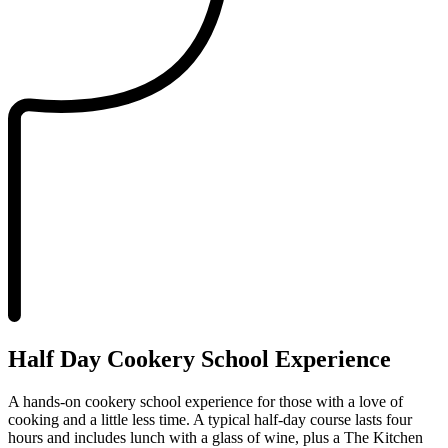
Half Day Cookery School Experience​​​​‌ ‍ ​‍​‍‌‍ ‌ ​‍‌‍‍‌‌‍‌ ‌‍‍‌‌‍ ‍​‍​‍​ ‍‍​‍​‍‌ ​ ‌‍​‌‌‍ ‍‌‍‍‌‌ ‌​‌ ‍‌​‍ ‍‌‍‍‌‌‍ ​‍​‍​‍ ​​‍​‍‌‍‍​‌ ​‍‌‍‌‌‌‍‌‍​‍​‍​ ‍‍​‍​‍‌‍‍​‌ ‌​‌ ‌​‌ ​​‌ ​ ​ ‍‍​‍ ​‍ ‌‍ ​​‍ ‌‌‍​‌‌‍ ‍‌‍‌​​‍ ‌‌ ​‍​‍ ‌‌‍‍​‌‍ ‌ ‌​‌‍‌‌‌‍ ​‌ ​ ​‍ ‌‌ ​ ‌ ‌​‌ ‌‌‌‍‌​‌‍‍‌‌‍ ​‍ ‍‌ ‌‍‌‍‌‌‌ ​‍‌‍​ ‌‍‌‌‌‍ ​​‍ ‍‌‍​‌‌ ​​‌ ​​​‍ ‌‍‍‌‌‍ ‍‌ ‌​‌‍‌‌‌‍ ‍‌ ‌​​‍ ‌‍‌‌‌‍‌​‌‍‍‌‌ ‌​​‍ ‌‍ ‌‌‍ ‌‍‌​‌‍‌‌​ ‌‌ ​​‌ ​‍‌‍‌‌‌ ​ ‌‍‌‌‌‍ ‍‌ ‌​‌‍​‌‌ ‌​‌‍‍‌‌‍ ‌‍ ‍​ ‍ ‌‍‍‌‌‍‌​​ ‌‌‍‍​‌‍ ‌ ‌​‌‍‌‌‌‍ ​‌​​ ‌‍ ​‌‍​‌‌ ​ ‌ ​ ‌​‍‌‌‍ ‍‌‍‌​‌‍‌‌‌ ‍​​‍ ‌​ ‍‌​ ​ ​ ‌‌​ ‌‌​ ​‍‌‍​‌​ ‌‍‌‍​ ​‍ ‌​ ​​​ ​‌‌‍‌​​ ‍‌​‍ ‌​ ‌​​ ‌‍​ ‌‌‌‍‌​​‍ ‌‌‍​‍​ ‌ ​ ​ ​ ‌‍​‍ ‌​ ‌‍​ ‍​​ ‌​‌‍​‍‌‍​ ​ ‌‌​ ​‍‌‍​‍​ ‌‍​ ​​​ ‌‌​ ‌‌​ ‍ ‌ ‌​‌ ‍‌‌ ​​‌‍‌‌​ ‌‌‍‍​‌‍ ‌ ‌​‌‍‌‌‌‍ ​‌​​ ‌‍ ​‌‍​‌‌ ​ ‌ ​ ‌​‍‌‌‍ ‍‌‍‌​‌‍‌‌‌ ‍​​ ‍ ‌ ​​‌‍​‌‌ ‌​‌‍‍​​ ‌‌ ​​‌‍​‌‌‍‌ ‌‍‌‌‌​​‍‌ ‌‌‌‍‍‌‌‍ ​‌‍‌​‌‍‌‌‌ ​‍​‍‌‌​ ‌‌‌​​‍‌‌ ‌‍‍ ‌‍‌‌‌ ‍‌​‍‌‌​ ​ ‌​‌​​‍‌‌​ ​ ‌​‌​​‍‌‌​ ​‍​ ​‍‌‍​‌​ ​‌​ ‌​​ ‍​‌‍​‍‌‍‌‌‌‍​‌​ ‌​‌‍​‌​ ‌‍​ ‌ ‌‍​ ​‍‌‌​ ​‍​ ​‍​‍‌‌​ ‌‌‌​‌​​‍ ‍‌‍‌‌‌‍ ‍‌ ‌​‌ ​‍‌‍‍‌‌‍‌‌‌ ​ ​‍‌‌​ ‌‌‌​​‍‌‌ ‌‍‍ ‌‍‌‌‌ ‍‌​‍‌‌​ ​ ‌​‌​​‍‌‌​ ​ ‌​‌​​‍‌‌​ ​‍​ ​‍‌‍‌​‌‍​ ​ ​‌‌‍​‍‌‍‌‌​ ‍‌​ ‌‍​ ​​​ ‍​​ ‌‍​ ‌‌‌‍‌‍​‍‌‌​ ​‍​ ​‍​‍‌‌​ ‌‌‌​‌​​‍ ‍‌‍‍​‌‍‌‌‌‍​‌‌‍‌​‌‍‍‌‌‍ ‍‌‍‌ ​ ‌‍​‍‌‍​‌‌ ​ ‌‍‌‌‌‌‌‌‌ ​‍‌‍ ​​ ‌‌‍‍​‌ ‌​‌ ‌​‌ ​​‌ ​ ​‍‌‌​ ​ ‌​​‌​‍‌‌​ ​‍‌​‌‍​‍‌‌​ ​‍‌​‌‍‌‍ ​​‍ ‌‌‍​‌‌‍ ‍‌‍‌​​‍ ‌‌ ​‍​‍ ‌‌‍‍​‌‍ ‌ ‌​‌‍‌‌‌‍ ​‌ ​ ​‍ ‌‌ ​ ‌ ‌​‌ ‌‌‌‍‌​‌‍‍‌‌‍ ​‍ ‍‌ ‌‍‌‍‌‌‌ ​‍‌‍​ ‌‍‌‌‌‍ ​​‍ ‍‌‍​‌‌ ​​‌ ​​​‍‌‍‌‍‍‌‌‍‌​​ ‌‌‍‍​‌‍ ‌ ‌​‌‍‌‌‌‍ ​‌​​ ‌‍ ​‌‍​‌‌ ​ ‌ ​ ‌​‍‌‌‍ ‍‌‍‌​‌‍‌‌‌ ‍​​‍ ‌​ ‍‌​ ​ ​ ‌‌​ ‌‌​ ​‍‌‍​‌​ ‌‍‌‍​ ​‍ ‌​ ​​​ ​‌‌‍‌​​ ‍‌​‍ ‌​ ‌​​ ‌‍​ ‌‌‌‍‌​​‍ ‌‌‍​‍​ ‌ ​ ​ ​ ‌‍​‍ ‌​ ‌‍​ ‍​​ ‌​‌‍​‍‌‍​ ​ ‌‌​ ​‍‌‍​‍​ ‌‍​ ​​​ ‌‌​ ‌‌​‍‌‍‌ ‌​‌ ‍‌‌ ​​‌‍‌‌​ ‌‌‍‍​‌‍ ‌ ‌​‌‍‌‌‌‍ ​‌​​ ‌‍ ​‌‍​‌‌ ​ ‌ ​ ‌​‍‌‌‍ ‍‌‍‌​‌‍‌‌‌ ‍​​‍‌‍‌ ​​‌‍​‌‌ ‌​‌‍‍​​ ‌‌ ​​‌‍​‌‌‍‌ ‌‍‌‌‌​​‍‌ ‌‌‌‍‍‌‌‍ ​‌‍‌​‌‍‌‌‌ ​‍​‍‌‌​ ‌‌‌​​‍‌‌ ‌‍‍ ‌‍‌‌‌ ‍‌​‍‌‌​ ​ ‌​‌​​‍‌‌​ ​ ‌​‌​​‍‌‌​ ​‍​ ​‍‌‍​‌​ ​‌​ ‌​​ ‍​‌‍​‍‌‍‌‌‌‍​‌​ ‌​‌‍​‌​ ‌‍​ ‌ ‌‍​ ​‍‌‌​ ​‍​ ​‍​‍‌‌​ ‌‌‌​‌​​‍ ‍‌‍‌‌‌‍ ‍‌ ‌​‌ ​‍‌‍‍‌‌‍‌‌‌ ​ ​‍‌‌​ ‌‌‌​​‍‌‌ ‌‍‍ ‌‍‌‌‌ ‍‌​‍‌‌​ ​ ‌​‌​​‍‌‌​ ​ ‌​‌​​‍‌‌​ ​‍​ ​‍‌‍‌​‌‍​ ​ ​‌‌‍​‍‌‍‌‌​ ‍‌​ ‌‍​ ​​​ ‍​​ ‌‍​ ‌‌‌‍‌‍​‍‌‌​ ​‍​ ​‍​‍‌‌​ ‌‌‌​‌​​‍ ‍‌‍‍​‌‍‌‌‌‍​‌‌‍‌​‌‍‍‌‌‍ ‍‌‍‌ ​‍‌‍‌ ​​‌‍‌‌‌ ​‍‌ ​ ‌ ​​‌‍‌‌‌‍​ ‌ ‌​‌‍‍‌‌ ‌‍‌‍‌‌​ ‌‌ ​​‌ ‌‌‌‍​‍‌‍ ​‌‍‍‌‌ ​ ‌‍‍​‌‍‌‌‌‍‌​​‍​‍‌ ‌
A hands-on cookery school experience for those with a love of
cooking and a little less time. A typical half-day course lasts four
hours and includes lunch with a glass of wine, plus a The Kitchen