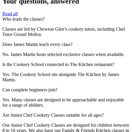
Your questions, answered​​​​‌ ‍ ​‍​‍‌‍ ‌ ​‍‌‍‍‌‌‍‌ ‌‍‍‌‌‍ ‍​‍​‍​ ‍‍​‍​‍‌ ​ ‌‍​‌‌‍ ‍‌‍‍‌‌ ‌​‌ ‍‌​‍ ‍‌‍‍‌‌‍ ​‍​‍​‍ ​​‍​‍‌‍‍​‌ ​‍‌‍‌‌‌‍‌‍​‍​‍​ ‍‍​‍​‍‌‍‍​‌ ‌​‌ ‌​‌ ​​‌ ​ ​ ‍‍​‍ ​‍ ‌‍ ​​‍ ‌‌‍​‌‌‍ ‍‌‍‌​​‍ ‌‌ ​‍​‍ ‌‌‍‍​‌‍ ‌ ‌​‌‍‌‌‌‍ ​‌ ​ ​‍ ‌‌ ​ ‌ ‌​‌ ‌‌‌‍‌​‌‍‍‌‌‍ ​‍ ‍‌ ‌‍‌‍‌‌‌ ​‍‌‍​ ‌‍‌‌‌‍ ​​‍ ‍‌‍​‌‌ ​​‌ ​​​‍ ‌‍‍‌‌‍ ‍‌ ‌​‌‍‌‌‌‍ ‍‌ ‌​​‍ ‌‍‌‌‌‍‌​‌‍‍‌‌ ‌​​‍ ‌‍ ‌‌‍ ‌‍‌​‌‍‌‌​ ‌‌ ​​‌ ​‍‌‍‌‌‌ ​ ‌‍‌‌‌‍ ‍‌ ‌​‌‍​‌‌ ‌​‌‍‍‌‌‍ ‌‍ ‍​ ‍ ‌‍‍‌‌‍‌​​ ‌‌‍‍​‌‍ ‌ ‌​‌‍‌‌‌‍ ​‌​​ ‌‍ ​‌‍​‌‌ ​ ‌ ​ ‌​‍‌‌‍ ‍‌‍‌​‌‍‌‌‌ ‍​​‍ ‌​ ‍‌​ ​ ​ ‌‌​ ‌‌​ ​‍‌‍​‌​ ‌‍‌‍​ ​‍ ‌​ ​​​ ​‌‌‍‌​​ ‍‌​‍ ‌​ ‌​​ ‌‍​ ‌‌‌‍‌​​‍ ‌‌‍​‍​ ‌ ​ ​ ​ ‌‍​‍ ‌​ ‌‍​ ‍​​ ‌​‌‍​‍‌‍​ ​ ‌‌​ ​‍‌‍​‍​ ‌‍​ ​​​ ‌‌​ ‌‌​ ‍ ‌ ‌​‌ ‍‌‌ ​​‌‍‌‌​ ‌‌‍‍​‌‍ ‌ ‌​‌‍‌‌‌‍ ​‌​​ ‌‍ ​‌‍​‌‌ ​ ‌ ​ ‌​‍‌‌‍ ‍‌‍‌​‌‍‌‌‌ ‍​​ ‍ ‌ ​​‌‍​‌‌ ‌​‌‍‍​​ ‌‌ ​​‌‍​‌‌‍‌ ‌‍‌‌‌​​‍‌ ‌‌‌‍‍‌‌‍ ​‌‍‌​‌‍‌‌‌ ​‍​‍‌‌​ ‌‌‌​​‍‌‌ ‌‍‍ ‌‍‌‌‌ ‍‌​‍‌‌​ ​ ‌​‌​​‍‌‌​ ​ ‌​‌​​‍‌‌​ ​‍​ ​‍‌‍‌​​ ‍​​ ​‌​ ​​​ ‌ ‌‍‌‍​ ​ ‌‍​‍‌‍‌‍‌‍​ ​ ​​​ ‍‌​‍‌‌​ ​‍​ ​‍​‍‌‌​ ‌‌‌​‌​​‍ ‍‌‍‍​‌‍‌‌‌‍​‌‌‍‌​‌‍‍‌‌‍ ‍‌‍‌ ​ ‌‍​‍‌‍​‌‌ ​ ‌‍‌‌‌‌‌‌‌ ​‍‌‍ ​​ ‌‌‍‍​‌ ‌​‌ ‌​‌ ​​‌ ​ ​‍‌‌​ ​ ‌​​‌​‍‌‌​ ​‍‌​‌‍​‍‌‌​ ​‍‌​‌‍‌‍ ​​‍ ‌‌‍​‌‌‍ ‍‌‍‌​​‍ ‌‌ ​‍​‍ ‌‌‍‍​‌‍ ‌ ‌​‌‍‌‌‌‍ ​‌ ​ ​‍ ‌‌ ​ ‌ ‌​‌ ‌‌‌‍‌​‌‍‍‌‌‍ ​‍ ‍‌ ‌‍‌‍‌‌‌ ​‍‌‍​ ‌‍‌‌‌‍ ​​‍ ‍‌‍​‌‌ ​​‌ ​​​‍‌‍‌‍‍‌‌‍‌​​ ‌‌‍‍​‌‍ ‌ ‌​‌‍‌‌‌‍ ​‌​​ ‌‍ ​‌‍​‌‌ ​ ‌ ​ ‌​‍‌‌‍ ‍‌‍‌​‌‍‌‌‌ ‍​​‍ ‌​ ‍‌​ ​ ​ ‌‌​ ‌‌​ ​‍‌‍​‌​ ‌‍‌‍​ ​‍ ‌​ ​​​ ​‌‌‍‌​​ ‍‌​‍ ‌​ ‌​​ ‌‍​ ‌‌‌‍‌​​‍ ‌‌‍​‍​ ‌ ​ ​ ​ ‌‍​‍ ‌​ ‌‍​ ‍​​ ‌​‌‍​‍‌‍​ ​ ‌‌​ ​‍‌‍​‍​ ‌‍​ ​​​ ‌‌​ ‌‌​‍‌‍‌ ‌​‌ ‍‌‌ ​​‌‍‌‌​ ‌‌‍‍​‌‍ ‌ ‌​‌‍‌‌‌‍ ​‌​​ ‌‍ ​‌‍​‌‌ ​ ‌ ​ ‌​‍‌‌‍ ‍‌‍‌​‌‍‌‌‌ ‍​​‍‌‍‌ ​​‌‍​‌‌ ‌​‌‍‍​​ ‌‌ ​​‌‍​‌‌‍‌ ‌‍‌‌‌​​‍‌ ‌‌‌‍‍‌‌‍ ​‌‍‌​‌‍‌‌‌ ​‍​‍‌‌​ ‌‌‌​​‍‌‌ ‌‍‍ ‌‍‌‌‌ ‍‌​‍‌‌​ ​ ‌​‌​​‍‌‌​ ​ ‌​‌​​‍‌‌​ ​‍​ ​‍‌‍‌​​ ‍​​ ​‌​ ​​​ ‌ ‌‍‌‍​ ​ ‌‍​‍‌‍‌‍‌‍​ ​ ​​​ ‍‌​‍‌‌​ ​‍​ ​‍​‍‌‌​ ‌‌‌​‌​​‍ ‍‌‍‍​‌‍‌‌‌‍​‌‌‍‌​‌‍‍‌‌‍ ‍‌‍‌ ​‍‌‍‌ ​​‌‍‌‌‌ ​‍‌ ​ ‌ ​​‌‍‌‌‌‍​ ‌ ‌​‌‍‍‌‌ ‌‍‌‍‌‌​ ‌‌ ​​‌ ‌‌‌‍​‍‌‍ ​‌‍‍‌‌ ​ ‌‍‍​‌‍‌‌‌‍‌​​‍​‍‌ ‌
Read all​​​​‌ ‍ ​‍​‍‌‍ ‌ ​‍‌‍‍‌‌‍‌ ‌‍‍‌‌‍ ‍​‍​‍​ ‍‍​‍​‍‌ ​ ‌‍​‌‌‍ ‍‌‍‍‌‌ ‌​‌ ‍‌​‍ ‍‌‍‍‌‌‍ ​‍​‍​‍ ​​‍​‍‌‍‍​‌ ​‍‌‍‌‌‌‍‌‍​‍​‍​ ‍‍​‍​‍‌‍‍​‌ ‌​‌ ‌​‌ ​​‌ ​ ​ ‍‍​‍ ​‍ ‌‍ ​​‍ ‌‌‍​‌‌‍ ‍‌‍‌​​‍ ‌‌ ​‍​‍ ‌‌‍‍​‌‍ ‌ ‌​‌‍‌‌‌‍ ​‌ ​ ​‍ ‌‌ ​ ‌ ‌​‌ ‌‌‌‍‌​‌‍‍‌‌‍ ​‍ ‍‌ ‌‍‌‍‌‌‌ ​‍‌‍​ ‌‍‌‌‌‍ ​​‍ ‍‌‍​‌‌ ​​‌ ​​​‍ ‌‍‍‌‌‍ ‍‌ ‌​‌‍‌‌‌‍ ‍‌ ‌​​‍ ‌‍‌‌‌‍‌​‌‍‍‌‌ ‌​​‍ ‌‍ ‌‌‍ ‌‍‌​‌‍‌‌​ ‌‌ ​​‌ ​‍‌‍‌‌‌ ​ ‌‍‌‌‌‍ ‍‌ ‌​‌‍​‌‌ ‌​‌‍‍‌‌‍ ‌‍ ‍​ ‍ ‌‍‍‌‌‍‌​​ ‌‌‍‍​‌‍ ‌ ‌​‌‍‌‌‌‍ ​‌​​ ‌‍ ​‌‍​‌‌ ​ ‌ ​ ‌​‍‌‌‍ ‍‌‍‌​‌‍‌‌‌ ‍​​‍ ‌​ ‍‌​ ​ ​ ‌‌​ ‌‌​ ​‍‌‍​‌​ ‌‍‌‍​ ​‍ ‌​ ​​​ ​‌‌‍‌​​ ‍‌​‍ ‌​ ‌​​ ‌‍​ ‌‌‌‍‌​​‍ ‌‌‍​‍​ ‌ ​ ​ ​ ‌‍​‍ ‌​ ‌‍​ ‍​​ ‌​‌‍​‍‌‍​ ​ ‌‌​ ​‍‌‍​‍​ ‌‍​ ​​​ ‌‌​ ‌‌​ ‍ ‌ ‌​‌ ‍‌‌ ​​‌‍‌‌​ ‌‌‍‍​‌‍ ‌ ‌​‌‍‌‌‌‍ ​‌​​ ‌‍ ​‌‍​‌‌ ​ ‌ ​ ‌​‍‌‌‍ ‍‌‍‌​‌‍‌‌‌ ‍​​ ‍ ‌ ​​‌‍​‌‌ ‌​‌‍‍​​ ‌‌ ​​‌‍​‌‌‍‌ ‌‍‌‌‌​​‍‌ ‌‌‌‍‍‌‌‍ ​‌‍‌​‌‍‌‌‌ ​‍​‍‌‌​ ‌‌‌​​‍‌‌ ‌‍‍ ‌‍‌‌‌ ‍‌​‍‌‌​ ​ ‌​‌​​‍‌‌​ ​ ‌​‌​​‍‌‌​ ​‍​ ​‍‌‍‌​​ ‍​​ ​‌​ ​​​ ‌ ‌‍‌‍​ ​ ‌‍​‍‌‍‌‍‌‍​ ​ ​​​ ‍‌​‍‌‌​ ​‍​ ​‍​‍‌‌​ ‌‌‌​‌​​‍ ‍‌ ​ ‌‍‌‌‌‍​ ‌‍ ‌‍ ‍‌‍‌​‌‍​‌‌ ​‍‌ ‍‌‌​​ ‌ ‌​‌‍​‌​‍ ‍‌‍ ​‌‍​‌‌‍​‍‌‍‌‌‌‍ ​​ ‌‍​‍‌‍​‌‌ ​ ‌‍‌‌‌‌‌‌‌ ​‍‌‍ ​​ ‌‌‍‍​‌ ‌​‌ ‌​‌ ​​‌ ​ ​‍‌‌​ ​ ‌​​‌​‍‌‌​ ​‍‌​‌‍​‍‌‌​ ​‍‌​‌‍‌‍ ​​‍ ‌‌‍​‌‌‍ ‍‌‍‌​​‍ ‌‌ ​‍​‍ ‌‌‍‍​‌‍ ‌ ‌​‌‍‌‌‌‍ ​‌ ​ ​‍ ‌‌ ​ ‌ ‌​‌ ‌‌‌‍‌​‌‍‍‌‌‍ ​‍ ‍‌ ‌‍‌‍‌‌‌ ​‍‌‍​ ‌‍‌‌‌‍ ​​‍ ‍‌‍​‌‌ ​​‌ ​​​‍‌‍‌‍‍‌‌‍‌​​ ‌‌‍‍​‌‍ ‌ ‌​‌‍‌‌‌‍ ​‌​​ ‌‍ ​‌‍​‌‌ ​ ‌ ​ ‌​‍‌‌‍ ‍‌‍‌​‌‍‌‌‌ ‍​​‍ ‌​ ‍‌​ ​ ​ ‌‌​ ‌‌​ ​‍‌‍​‌​ ‌‍‌‍​ ​‍ ‌​ ​​​ ​‌‌‍‌​​ ‍‌​‍ ‌​ ‌​​ ‌‍​ ‌‌‌‍‌​​‍ ‌‌‍​‍​ ‌ ​ ​ ​ ‌‍​‍ ‌​ ‌‍​ ‍​​ ‌​‌‍​‍‌‍​ ​ ‌‌​ ​‍‌‍​‍​ ‌‍​ ​​​ ‌‌​ ‌‌​‍‌‍‌ ‌​‌ ‍‌‌ ​​‌‍‌‌​ ‌‌‍‍​‌‍ ‌ ‌​‌‍‌‌‌‍ ​‌​​ ‌‍ ​‌‍​‌‌ ​ ‌ ​ ‌​‍‌‌‍ ‍‌‍‌​‌‍‌‌‌ ‍​​‍‌‍‌ ​​‌‍​‌‌ ‌​‌‍‍​​ ‌‌ ​​‌‍​‌‌‍‌ ‌‍‌‌‌​​‍‌ ‌‌‌‍‍‌‌‍ ​‌‍‌​‌‍‌‌‌ ​‍​‍‌‌​ ‌‌‌​​‍‌‌ ‌‍‍ ‌‍‌‌‌ ‍‌​‍‌‌​ ​ ‌​‌​​‍‌‌​ ​ ‌​‌​​‍‌‌​ ​‍​ ​‍‌‍‌​​ ‍​​ ​‌​ ​​​ ‌ ‌‍‌‍​ ​ ‌‍​‍‌‍‌‍‌‍​ ​ ​​​ ‍‌​‍‌‌​ ​‍​ ​‍​‍‌‌​ ‌‌‌​‌​​‍ ‍‌ ​ ‌‍‌‌‌‍​ ‌‍ ‌‍ ‍‌‍‌​‌‍​‌‌ ​‍‌ ‍‌‌​​ ‌ ‌​‌‍​‌​‍ ‍‌‍ ​‌‍​‌‌‍​‍‌‍‌‌‌‍ ​​‍‌‍‌ ​​‌‍‌‌‌ ​‍‌ ​ ‌ ​​‌‍‌‌‌‍​ ‌ ‌​‌‍‍‌‌ ‌‍‌‍‌‌​ ‌‌ ​​‌ ‌‌‌‍​‍‌‍ ​‌‍‍‌‌ ​ ‌‍‍​‌‍‌‌‌‍‌​​‍​‍‌ ‌
Who leads the classes?​​​​‌ ‍ ​‍​‍‌‍ ‌ ​‍‌‍‍‌‌‍‌ ‌‍‍‌‌‍ ‍​‍​‍​ ‍‍​‍​‍‌ ​ ‌‍​‌‌‍ ‍‌‍‍‌‌ ‌​‌ ‍‌​‍ ‍‌‍‍‌‌‍ ​‍​‍​‍ ​​‍​‍‌‍‍​‌ ​‍‌‍‌‌‌‍‌‍​‍​‍​ ‍‍​‍​‍‌‍‍​‌ ‌​‌ ‌​‌ ​​‌ ​ ​ ‍‍​‍ ​‍ ‌‍ ​​‍ ‌‌‍​‌‌‍ ‍‌‍‌​​‍ ‌‌ ​‍​‍ ‌‌‍‍​‌‍ ‌ ‌​‌‍‌‌‌‍ ​‌ ​ ​‍ ‌‌ ​ ‌ ‌​‌ ‌‌‌‍‌​‌‍‍‌‌‍ ​‍ ‍‌ ‌‍‌‍‌‌‌ ​‍‌‍​ ‌‍‌‌‌‍ ​​‍ ‍‌‍​‌‌ ​​‌ ​​​‍ ‌‍‍‌‌‍ ‍‌ ‌​‌‍‌‌‌‍ ‍‌ ‌​​‍ ‌‍‌‌‌‍‌​‌‍‍‌‌ ‌​​‍ ‌‍ ‌‌‍ ‌‍‌​‌‍‌‌​ ‌‌ ​​‌ ​‍‌‍‌‌‌ ​ ‌‍‌‌‌‍ ‍‌ ‌​‌‍​‌‌ ‌​‌‍‍‌‌‍ ‌‍ ‍​ ‍ ‌‍‍‌‌‍‌​​ ‌‌‍‌‍​ ‌‌​ ‍​​ ‌ ​ ​‍​ ​‍​ ‌‌​ ​‌​‍ ‌​ ‍‌‌‍‌‍​ ​‍​ ​ ​‍ ‌​ ‌​‌‍‌‌​ ‌‌‌‍​‍​‍ ‌‌‍​‍‌‍​‍​ ‌ ‌‍‌​​‍ ‌​ ‌‌‌‍‌‍​ ‌ ​ ‌‌​ ‌ ​ ​ ​ ‍​‌‍‌‌‌‍​ ​ ​ ​ ‌‌​ ​‍​ ‍ ‌ ‌​‌ ‍‌‌ ​​‌‍‌‌​ ‌‌‍‍​‌‍ ‌ ‌​‌‍‌‌‌‍ ​‌​‌‍‌‍​‌‌ ​‌​ ‍ ‌ ​​‌‍​‌‌ ‌​‌‍‍​​ ‌‌ ​‌‌ ‌‌‌‍‌‌‌ ​ ‌ ‌​‌‍‍‌‌‍ ‌‍ ‍​ ‌‍​‍‌‍​‌‌ ​ ‌‍‌‌‌‌‌‌‌ ​‍‌‍ ​​ ‌‌‍‍​‌ ‌​‌ ‌​‌ ​​‌ ​ ​‍‌‌​ ​ ‌​​‌​‍‌‌​ ​‍‌​‌‍​‍‌‌​ ​‍‌​‌‍‌‍ ​​‍ ‌‌‍​‌‌‍ ‍‌‍‌​​‍ ‌‌ ​‍​‍ ‌‌‍‍​‌‍ ‌ ‌​‌‍‌‌‌‍ ​‌ ​ ​‍ ‌‌ ​ ‌ ‌​‌ ‌‌‌‍‌​‌‍‍‌‌‍ ​‍ ‍‌ ‌‍‌‍‌‌‌ ​‍‌‍​ ‌‍‌‌‌‍ ​​‍ ‍‌‍​‌‌ ​​‌ ​​​‍‌‍‌‍‍‌‌‍‌​​ ‌‌‍‌‍​ ‌‌​ ‍​​ ‌ ​ ​‍​ ​‍​ ‌‌​ ​‌​‍ ‌​ ‍‌‌‍‌‍​ ​‍​ ​ ​‍ ‌​ ‌​‌‍‌‌​ ‌‌‌‍​‍​‍ ‌‌‍​‍‌‍​‍​ ‌ ‌‍‌​​‍ ‌​ ‌‌‌‍‌‍​ ‌ ​ ‌‌​ ‌ ​ ​ ​ ‍​‌‍‌‌‌‍​ ​ ​ ​ ‌‌​ ​‍​‍‌‍‌ ‌​‌ ‍‌‌ ​​‌‍‌‌​ ‌‌‍‍​‌‍ ‌ ‌​‌‍‌‌‌‍ ​‌​‌‍‌‍​‌‌ ​‌​‍‌‍‌ ​​‌‍​‌‌ ‌​‌‍‍​​ ‌‌ ​‌‌ ‌‌‌‍‌‌‌ ​ ‌ ‌​‌‍‍‌‌‍ ‌‍ ‍​‍‌‍‌ ​​‌‍‌‌‌ ​‍‌ ​ ‌ ​​‌‍‌‌‌‍​ ‌ ‌​‌‍‍‌‌ ‌‍‌‍‌‌​ ‌‌ ​​‌ ‌‌‌‍​‍‌‍ ​‌‍‍‌‌ ​ ‌‍‍​‌‍‌‌‌‍‌​​‍​‍‌ ‌
Classes are led by Chewton Glen’s cookery tutors, including Chef
Tutor Gerard Molloy.​​​​‌ ‍ ​‍​‍‌‍ ‌ ​‍‌‍‍‌‌‍‌ ‌‍‍‌‌‍ ‍​‍​‍​ ‍‍​‍​‍‌ ​ ‌‍​‌‌‍ ‍‌‍‍‌‌ ‌​‌ ‍‌​‍ ‍‌‍‍‌‌‍ ​‍​‍​‍ ​​‍​‍‌‍‍​‌ ​‍‌‍‌‌‌‍‌‍​‍​‍​ ‍‍​‍​‍‌‍‍​‌ ‌​‌ ‌​‌ ​​‌ ​ ​ ‍‍​‍ ​‍ ‌‍ ​​‍ ‌‌‍​‌‌‍ ‍‌‍‌​​‍ ‌‌ ​‍​‍ ‌‌‍‍​‌‍ ‌ ‌​‌‍‌‌‌‍ ​‌ ​ ​‍ ‌‌ ​ ‌ ‌​‌ ‌‌‌‍‌​‌‍‍‌‌‍ ​‍ ‍‌ ‌‍‌‍‌‌‌ ​‍‌‍​ ‌‍‌‌‌‍ ​​‍ ‍‌‍​‌‌ ​​‌ ​​​‍ ‌‍‍‌‌‍ ‍‌ ‌​‌‍‌‌‌‍ ‍‌ ‌​​‍ ‌‍‌‌‌‍‌​‌‍‍‌‌ ‌​​‍ ‌‍ ‌‌‍ ‌‍‌​‌‍‌‌​ ‌‌ ​​‌ ​‍‌‍‌‌‌ ​ ‌‍‌‌‌‍ ‍‌ ‌​‌‍​‌‌ ‌​‌‍‍‌‌‍ ‌‍ ‍​ ‍ ‌‍‍‌‌‍‌​​ ‌‌‍‌‍​ ‌‌​ ‍​​ ‌ ​ ​‍​ ​‍​ ‌‌​ ​‌​‍ ‌​ ‍‌‌‍‌‍​ ​‍​ ​ ​‍ ‌​ ‌​‌‍‌‌​ ‌‌‌‍​‍​‍ ‌‌‍​‍‌‍​‍​ ‌ ‌‍‌​​‍ ‌​ ‌‌‌‍‌‍​ ‌ ​ ‌‌​ ‌ ​ ​ ​ ‍​‌‍‌‌‌‍​ ​ ​ ​ ‌‌​ ​‍​ ‍ ‌ ‌​‌ ‍‌‌ ​​‌‍‌‌​ ‌‌‍‍​‌‍ ‌ ‌​‌‍‌‌‌‍ ​‌​‌‍‌‍​‌‌ ​‌​ ‍ ‌ ​​‌‍​‌‌ ‌​‌‍‍​​ ‌‌‍​‌‌‍ ‍‌ ​ ‌ ‌ ‌‍‌‌‌ ​‍​‍‌‌​ ‌‌‌​​‍‌‌ ‌‍‍ ‌‍‌‌‌ ‍‌​‍‌‌​ ​ ‌​‌​​‍‌‌​ ​ ‌​‌​​‍‌‌​ ​‍​ ​‍‌‍​‌‌‍‌‍‌‍​ ​ ​‌​ ‍​​ ‌‌​ ‌​​ ​‌‌‍‌​‌‍​‍​ ‌‌‌‍​‌​‍‌‌​ ​‍​ ​‍​‍‌‌​ ‌‌‌​‌​​‍ ‍‌‍​ ‌‍‍​‌‍‍‌‌‍ ​‌‍‌​‌ ​‍‌‍‌‌‌‍ ‍​‍‌‌​ ‌‌‌​​‍‌‌ ‌‍‍ ‌‍‌‌‌ ‍‌​‍‌‌​ ​ ‌​‌​​‍‌‌​ ​ ‌​‌​​‍‌‌​ ​‍​ ​‍‌‍‌​​ ​​​ ​​​ ​‍​ ‌‍​ ‌ ​ ​‍​ ​ ​ ‍​​ ‍‌​ ​‍​ ‌‍​‍‌‌​ ​‍​ ​‍​‍‌‌​ ‌‌‌​‌​​‍ ‍‌ ‌​‌‍‌‌‌ ‍​‌ ‌​​ ‌‍​‍‌‍​‌‌ ​ ‌‍‌‌‌‌‌‌‌ ​‍‌‍ ​​ ‌‌‍‍​‌ ‌​‌ ‌​‌ ​​‌ ​ ​‍‌‌​ ​ ‌​​‌​‍‌‌​ ​‍‌​‌‍​‍‌‌​ ​‍‌​‌‍‌‍ ​​‍ ‌‌‍​‌‌‍ ‍‌‍‌​​‍ ‌‌ ​‍​‍ ‌‌‍‍​‌‍ ‌ ‌​‌‍‌‌‌‍ ​‌ ​ ​‍ ‌‌ ​ ‌ ‌​‌ ‌‌‌‍‌​‌‍‍‌‌‍ ​‍ ‍‌ ‌‍‌‍‌‌‌ ​‍‌‍​ ‌‍‌‌‌‍ ​​‍ ‍‌‍​‌‌ ​​‌ ​​​‍‌‍‌‍‍‌‌‍‌​​ ‌‌‍‌‍​ ‌‌​ ‍​​ ‌ ​ ​‍​ ​‍​ ‌‌​ ​‌​‍ ‌​ ‍‌‌‍‌‍​ ​‍​ ​ ​‍ ‌​ ‌​‌‍‌‌​ ‌‌‌‍​‍​‍ ‌‌‍​‍‌‍​‍​ ‌ ‌‍‌​​‍ ‌​ ‌‌‌‍‌‍​ ‌ ​ ‌‌​ ‌ ​ ​ ​ ‍​‌‍‌‌‌‍​ ​ ​ ​ ‌‌​ ​‍​‍‌‍‌ ‌​‌ ‍‌‌ ​​‌‍‌‌​ ‌‌‍‍​‌‍ ‌ ‌​‌‍‌‌‌‍ ​‌​‌‍‌‍​‌‌ ​‌​‍‌‍‌ ​​‌‍​‌‌ ‌​‌‍‍​​ ‌‌‍​‌‌‍ ‍‌ ​ ‌ ‌ ‌‍‌‌‌ ​‍​‍‌‌​ ‌‌‌​​‍‌‌ ‌‍‍ ‌‍‌‌‌ ‍‌​‍‌‌​ ​ ‌​‌​​‍‌‌​ ​ ‌​‌​​‍‌‌​ ​‍​ ​‍‌‍​‌‌‍‌‍‌‍​ ​ ​‌​ ‍​​ ‌‌​ ‌​​ ​‌‌‍‌​‌‍​‍​ ‌‌‌‍​‌​‍‌‌​ ​‍​ ​‍​‍‌‌​ ‌‌‌​‌​​‍ ‍‌‍​ ‌‍‍​‌‍‍‌‌‍ ​‌‍‌​‌ ​‍‌‍‌‌‌‍ ‍​‍‌‌​ ‌‌‌​​‍‌‌ ‌‍‍ ‌‍‌‌‌ ‍‌​‍‌‌​ ​ ‌​‌​​‍‌‌​ ​ ‌​‌​​‍‌‌​ ​‍​ ​‍‌‍‌​​ ​​​ ​​​ ​‍​ ‌‍​ ‌ ​ ​‍​ ​ ​ ‍​​ ‍‌​ ​‍​ ‌‍​‍‌‌​ ​‍​ ​‍​‍‌‌​ ‌‌‌​‌​​‍ ‍‌ ‌​‌‍‌‌‌ ‍​‌ ‌​​‍‌‍‌ ​​‌‍‌‌‌ ​‍‌ ​ ‌ ​​‌‍‌‌‌‍​ ‌ ‌​‌‍‍‌‌ ‌‍‌‍‌‌​ ‌‌ ​​‌ ‌‌‌‍​‍‌‍ ​‌‍‍‌‌ ​ ‌‍‍​‌‍‌‌‌‍‌​​‍​‍‌ ‌
Does James Martin teach every class?​​​​‌ ‍ ​‍​‍‌‍ ‌ ​‍‌‍‍‌‌‍‌ ‌‍‍‌‌‍ ‍​‍​‍​ ‍‍​‍​‍‌ ​ ‌‍​‌‌‍ ‍‌‍‍‌‌ ‌​‌ ‍‌​‍ ‍‌‍‍‌‌‍ ​‍​‍​‍ ​​‍​‍‌‍‍​‌ ​‍‌‍‌‌‌‍‌‍​‍​‍​ ‍‍​‍​‍‌‍‍​‌ ‌​‌ ‌​‌ ​​‌ ​ ​ ‍‍​‍ ​‍ ‌‍ ​​‍ ‌‌‍​‌‌‍ ‍‌‍‌​​‍ ‌‌ ​‍​‍ ‌‌‍‍​‌‍ ‌ ‌​‌‍‌‌‌‍ ​‌ ​ ​‍ ‌‌ ​ ‌ ‌​‌ ‌‌‌‍‌​‌‍‍‌‌‍ ​‍ ‍‌ ‌‍‌‍‌‌‌ ​‍‌‍​ ‌‍‌‌‌‍ ​​‍ ‍‌‍​‌‌ ​​‌ ​​​‍ ‌‍‍‌‌‍ ‍‌ ‌​‌‍‌‌‌‍ ‍‌ ‌​​‍ ‌‍‌‌‌‍‌​‌‍‍‌‌ ‌​​‍ ‌‍ ‌‌‍ ‌‍‌​‌‍‌‌​ ‌‌ ​​‌ ​‍‌‍‌‌‌ ​ ‌‍‌‌‌‍ ‍‌ ‌​‌‍​‌‌ ‌​‌‍‍‌‌‍ ‌‍ ‍​ ‍ ‌‍‍‌‌‍‌​​ ‌‌‍​‌​ ​‍​ ​‍​ ​‌​ ​​‌‍​ ‌‍‌‌‌‍‌​​‍ ‌​ ‌​​ ‍​‌‍‌‌​ ‌‍​‍ ‌​ ‌​​ ‍​​ ‌‌​ ​​​‍ ‌‌‍​‍​ ‍​​ ​​‌‍​‍​‍ ‌‌‍​‌‌‍​ ​ ‍​​ ​‌‌‍‌‌​ ‌​‌‍‌​​ ‍​​ ‌‌‌‍‌​‌‍‌‌​ ‍​​ ‍ ‌ ‌​‌ ‍‌‌ ​​‌‍‌‌​ ‌‌‍‍​‌‍ ‌ ‌​‌‍‌‌‌‍ ​‌​‌‍‌‍​‌‌ ​‌​ ‍ ‌ ​​‌‍​‌‌ ‌​‌‍‍​​ ‌‌ ​‌‌ ‌‌‌‍‌‌‌ ​ ‌ ‌​‌‍‍‌‌‍ ‌‍ ‍​ ‌‍​‍‌‍​‌‌ ​ ‌‍‌‌‌‌‌‌‌ ​‍‌‍ ​​ ‌‌‍‍​‌ ‌​‌ ‌​‌ ​​‌ ​ ​‍‌‌​ ​ ‌​​‌​‍‌‌​ ​‍‌​‌‍​‍‌‌​ ​‍‌​‌‍‌‍ ​​‍ ‌‌‍​‌‌‍ ‍‌‍‌​​‍ ‌‌ ​‍​‍ ‌‌‍‍​‌‍ ‌ ‌​‌‍‌‌‌‍ ​‌ ​ ​‍ ‌‌ ​ ‌ ‌​‌ ‌‌‌‍‌​‌‍‍‌‌‍ ​‍ ‍‌ ‌‍‌‍‌‌‌ ​‍‌‍​ ‌‍‌‌‌‍ ​​‍ ‍‌‍​‌‌ ​​‌ ​​​‍‌‍‌‍‍‌‌‍‌​​ ‌‌‍​‌​ ​‍​ ​‍​ ​‌​ ​​‌‍​ ‌‍‌‌‌‍‌​​‍ ‌​ ‌​​ ‍​‌‍‌‌​ ‌‍​‍ ‌​ ‌​​ ‍​​ ‌‌​ ​​​‍ ‌‌‍​‍​ ‍​​ ​​‌‍​‍​‍ ‌‌‍​‌‌‍​ ​ ‍​​ ​‌‌‍‌‌​ ‌​‌‍‌​​ ‍​​ ‌‌‌‍‌​‌‍‌‌​ ‍​​‍‌‍‌ ‌​‌ ‍‌‌ ​​‌‍‌‌​ ‌‌‍‍​‌‍ ‌ ‌​‌‍‌‌‌‍ ​‌​‌‍‌‍​‌‌ ​‌​‍‌‍‌ ​​‌‍​‌‌ ‌​‌‍‍​​ ‌‌ ​‌‌ ‌‌‌‍‌‌‌ ​ ‌ ‌​‌‍‍‌‌‍ ‌‍ ‍​‍‌‍‌ ​​‌‍‌‌‌ ​‍‌ ​ ‌ ​​‌‍‌‌‌‍​ ‌ ‌​‌‍‍‌‌ ‌‍‌‍‌‌​ ‌‌ ​​‌ ‌‌‌‍​‍‌‍ ​‌‍‍‌‌ ​ ‌‍‍​‌‍‌‌‌‍‌​​‍​‍‌ ‌
No. James Martin hosts selected exclusive classes when available.​​​​‌ ‍ ​‍​‍‌‍ ‌ ​‍‌‍‍‌‌‍‌ ‌‍‍‌‌‍ ‍​‍​‍​ ‍‍​‍​‍‌ ​ ‌‍​‌‌‍ ‍‌‍‍‌‌ ‌​‌ ‍‌​‍ ‍‌‍‍‌‌‍ ​‍​‍​‍ ​​‍​‍‌‍‍​‌ ​‍‌‍‌‌‌‍‌‍​‍​‍​ ‍‍​‍​‍‌‍‍​‌ ‌​‌ ‌​‌ ​​‌ ​ ​ ‍‍​‍ ​‍ ‌‍ ​​‍ ‌‌‍​‌‌‍ ‍‌‍‌​​‍ ‌‌ ​‍​‍ ‌‌‍‍​‌‍ ‌ ‌​‌‍‌‌‌‍ ​‌ ​ ​‍ ‌‌ ​ ‌ ‌​‌ ‌‌‌‍‌​‌‍‍‌‌‍ ​‍ ‍‌ ‌‍‌‍‌‌‌ ​‍‌‍​ ‌‍‌‌‌‍ ​​‍ ‍‌‍​‌‌ ​​‌ ​​​‍ ‌‍‍‌‌‍ ‍‌ ‌​‌‍‌‌‌‍ ‍‌ ‌​​‍ ‌‍‌‌‌‍‌​‌‍‍‌‌ ‌​​‍ ‌‍ ‌‌‍ ‌‍‌​‌‍‌‌​ ‌‌ ​​‌ ​‍‌‍‌‌‌ ​ ‌‍‌‌‌‍ ‍‌ ‌​‌‍​‌‌ ‌​‌‍‍‌‌‍ ‌‍ ‍​ ‍ ‌‍‍‌‌‍‌​​ ‌‌‍​‌​ ​‍​ ​‍​ ​‌​ ​​‌‍​ ‌‍‌‌‌‍‌​​‍ ‌​ ‌​​ ‍​‌‍‌‌​ ‌‍​‍ ‌​ ‌​​ ‍​​ ‌‌​ ​​​‍ ‌‌‍​‍​ ‍​​ ​​‌‍​‍​‍ ‌‌‍​‌‌‍​ ​ ‍​​ ​‌‌‍‌‌​ ‌​‌‍‌​​ ‍​​ ‌‌‌‍‌​‌‍‌‌​ ‍​​ ‍ ‌ ‌​‌ ‍‌‌ ​​‌‍‌‌​ ‌‌‍‍​‌‍ ‌ ‌​‌‍‌‌‌‍ ​‌​‌‍‌‍​‌‌ ​‌​ ‍ ‌ ​​‌‍​‌‌ ‌​‌‍‍​​ ‌‌‍​‌‌‍ ‍‌ ​ ‌ ‌ ‌‍‌‌‌ ​‍​‍‌‌​ ‌‌‌​​‍‌‌ ‌‍‍ ‌‍‌‌‌ ‍‌​‍‌‌​ ​ ‌​‌​​‍‌‌​ ​ ‌​‌​​‍‌‌​ ​‍​ ​‍​ ​​​ ‍​​ ​‌‌‍​‍​ ​​​ ​ ​ ​ ​ ​ ​ ​ ​ ​​‌‍​ ‌‍​‍​‍‌‌​ ​‍​ ​‍​‍‌‌​ ‌‌‌​‌​​‍ ‍‌‍​ ‌‍‍​‌‍‍‌‌‍ ​‌‍‌​‌ ​‍‌‍‌‌‌‍ ‍​‍‌‌​ ‌‌‌​​‍‌‌ ‌‍‍ ‌‍‌‌‌ ‍‌​‍‌‌​ ​ ‌​‌​​‍‌‌​ ​ ‌​‌​​‍‌‌​ ​‍​ ​‍‌‍‌​‌‍​ ‌‍​‍​ ‌ ‌‍​‌​ ‌‌​ ‌‍​ ​‌​ ‌ ‌‍​‌​ ‌‍​ ‌‌​‍‌‌​ ​‍​ ​‍​‍‌‌​ ‌‌‌​‌​​‍ ‍‌ ‌​‌‍‌‌‌ ‍​‌ ‌​​ ‌‍​‍‌‍​‌‌ ​ ‌‍‌‌‌‌‌‌‌ ​‍‌‍ ​​ ‌‌‍‍​‌ ‌​‌ ‌​‌ ​​‌ ​ ​‍‌‌​ ​ ‌​​‌​‍‌‌​ ​‍‌​‌‍​‍‌‌​ ​‍‌​‌‍‌‍ ​​‍ ‌‌‍​‌‌‍ ‍‌‍‌​​‍ ‌‌ ​‍​‍ ‌‌‍‍​‌‍ ‌ ‌​‌‍‌‌‌‍ ​‌ ​ ​‍ ‌‌ ​ ‌ ‌​‌ ‌‌‌‍‌​‌‍‍‌‌‍ ​‍ ‍‌ ‌‍‌‍‌‌‌ ​‍‌‍​ ‌‍‌‌‌‍ ​​‍ ‍‌‍​‌‌ ​​‌ ​​​‍‌‍‌‍‍‌‌‍‌​​ ‌‌‍​‌​ ​‍​ ​‍​ ​‌​ ​​‌‍​ ‌‍‌‌‌‍‌​​‍ ‌​ ‌​​ ‍​‌‍‌‌​ ‌‍​‍ ‌​ ‌​​ ‍​​ ‌‌​ ​​​‍ ‌‌‍​‍​ ‍​​ ​​‌‍​‍​‍ ‌‌‍​‌‌‍​ ​ ‍​​ ​‌‌‍‌‌​ ‌​‌‍‌​​ ‍​​ ‌‌‌‍‌​‌‍‌‌​ ‍​​‍‌‍‌ ‌​‌ ‍‌‌ ​​‌‍‌‌​ ‌‌‍‍​‌‍ ‌ ‌​‌‍‌‌‌‍ ​‌​‌‍‌‍​‌‌ ​‌​‍‌‍‌ ​​‌‍​‌‌ ‌​‌‍‍​​ ‌‌‍​‌‌‍ ‍‌ ​ ‌ ‌ ‌‍‌‌‌ ​‍​‍‌‌​ ‌‌‌​​‍‌‌ ‌‍‍ ‌‍‌‌‌ ‍‌​‍‌‌​ ​ ‌​‌​​‍‌‌​ ​ ‌​‌​​‍‌‌​ ​‍​ ​‍​ ​​​ ‍​​ ​‌‌‍​‍​ ​​​ ​ ​ ​ ​ ​ ​ ​ ​ ​​‌‍​ ‌‍​‍​‍‌‌​ ​‍​ ​‍​‍‌‌​ ‌‌‌​‌​​‍ ‍‌‍​ ‌‍‍​‌‍‍‌‌‍ ​‌‍‌​‌ ​‍‌‍‌‌‌‍ ‍​‍‌‌​ ‌‌‌​​‍‌‌ ‌‍‍ ‌‍‌‌‌ ‍‌​‍‌‌​ ​ ‌​‌​​‍‌‌​ ​ ‌​‌​​‍‌‌​ ​‍​ ​‍‌‍‌​‌‍​ ‌‍​‍​ ‌ ‌‍​‌​ ‌‌​ ‌‍​ ​‌​ ‌ ‌‍​‌​ ‌‍​ ‌‌​‍‌‌​ ​‍​ ​‍​‍‌‌​ ‌‌‌​‌​​‍ ‍‌ ‌​‌‍‌‌‌ ‍​‌ ‌​​‍‌‍‌ ​​‌‍‌‌‌ ​‍‌ ​ ‌ ​​‌‍‌‌‌‍​ ‌ ‌​‌‍‍‌‌ ‌‍‌‍‌‌​ ‌‌ ​​‌ ‌‌‌‍​‍‌‍ ​‌‍‍‌‌ ​ ‌‍‍​‌‍‌‌‌‍‌​​‍​‍‌ ‌
Is the Cookery School connected to The Kitchen restaurant?​​​​‌ ‍ ​‍​‍‌‍ ‌ ​‍‌‍‍‌‌‍‌ ‌‍‍‌‌‍ ‍​‍​‍​ ‍‍​‍​‍‌ ​ ‌‍​‌‌‍ ‍‌‍‍‌‌ ‌​‌ ‍‌​‍ ‍‌‍‍‌‌‍ ​‍​‍​‍ ​​‍​‍‌‍‍​‌ ​‍‌‍‌‌‌‍‌‍​‍​‍​ ‍‍​‍​‍‌‍‍​‌ ‌​‌ ‌​‌ ​​‌ ​ ​ ‍‍​‍ ​‍ ‌‍ ​​‍ ‌‌‍​‌‌‍ ‍‌‍‌​​‍ ‌‌ ​‍​‍ ‌‌‍‍​‌‍ ‌ ‌​‌‍‌‌‌‍ ​‌ ​ ​‍ ‌‌ ​ ‌ ‌​‌ ‌‌‌‍‌​‌‍‍‌‌‍ ​‍ ‍‌ ‌‍‌‍‌‌‌ ​‍‌‍​ ‌‍‌‌‌‍ ​​‍ ‍‌‍​‌‌ ​​‌ ​​​‍ ‌‍‍‌‌‍ ‍‌ ‌​‌‍‌‌‌‍ ‍‌ ‌​​‍ ‌‍‌‌‌‍‌​‌‍‍‌‌ ‌​​‍ ‌‍ ‌‌‍ ‌‍‌​‌‍‌‌​ ‌‌ ​​‌ ​‍‌‍‌‌‌ ​ ‌‍‌‌‌‍ ‍‌ ‌​‌‍​‌‌ ‌​‌‍‍‌‌‍ ‌‍ ‍​ ‍ ‌‍‍‌‌‍‌​​ ‌​ ‌‍‌‍​‍‌‍‌‍‌‍‌‍‌‍​‍‌‍‌‌​ ‌ ​ ​‌​‍ ‌‌‍‌‍​ ‌‌‌‍‌‌​ ‌‍​‍ ‌​ ‌​​ ​‌​ ​‌‌‍​ ​‍ ‌‌‍​‌‌‍‌‍‌‍‌‍​ ​‌​‍ ‌​ ‍​​ ​‍​ ‍​​ ‍​​ ‍‌​ ‍‌‌‍​‌‌‍‌​‌‍​‌​ ​​​ ​ ​ ‌‌​ ‍ ‌ ‌​‌ ‍‌‌ ​​‌‍‌‌​ ‌‌‍‍​‌‍ ‌ ‌​‌‍‌‌‌‍ ​‌​‌‍‌‍​‌‌ ​‌​ ‍ ‌ ​​‌‍​‌‌ ‌​‌‍‍​​ ‌‌ ​‌‌ ‌‌‌‍‌‌‌ ​ ‌ ‌​‌‍‍‌‌‍ ‌‍ ‍​ ‌‍​‍‌‍​‌‌ ​ ‌‍‌‌‌‌‌‌‌ ​‍‌‍ ​​ ‌‌‍‍​‌ ‌​‌ ‌​‌ ​​‌ ​ ​‍‌‌​ ​ ‌​​‌​‍‌‌​ ​‍‌​‌‍​‍‌‌​ ​‍‌​‌‍‌‍ ​​‍ ‌‌‍​‌‌‍ ‍‌‍‌​​‍ ‌‌ ​‍​‍ ‌‌‍‍​‌‍ ‌ ‌​‌‍‌‌‌‍ ​‌ ​ ​‍ ‌‌ ​ ‌ ‌​‌ ‌‌‌‍‌​‌‍‍‌‌‍ ​‍ ‍‌ ‌‍‌‍‌‌‌ ​‍‌‍​ ‌‍‌‌‌‍ ​​‍ ‍‌‍​‌‌ ​​‌ ​​​‍‌‍‌‍‍‌‌‍‌​​ ‌​ ‌‍‌‍​‍‌‍‌‍‌‍‌‍‌‍​‍‌‍‌‌​ ‌ ​ ​‌​‍ ‌‌‍‌‍​ ‌‌‌‍‌‌​ ‌‍​‍ ‌​ ‌​​ ​‌​ ​‌‌‍​ ​‍ ‌‌‍​‌‌‍‌‍‌‍‌‍​ ​‌​‍ ‌​ ‍​​ ​‍​ ‍​​ ‍​​ ‍‌​ ‍‌‌‍​‌‌‍‌​‌‍​‌​ ​​​ ​ ​ ‌‌​‍‌‍‌ ‌​‌ ‍‌‌ ​​‌‍‌‌​ ‌‌‍‍​‌‍ ‌ ‌​‌‍‌‌‌‍ ​‌​‌‍‌‍​‌‌ ​‌​‍‌‍‌ ​​‌‍​‌‌ ‌​‌‍‍​​ ‌‌ ​‌‌ ‌‌‌‍‌‌‌ ​ ‌ ‌​‌‍‍‌‌‍ ‌‍ ‍​‍‌‍‌ ​​‌‍‌‌‌ ​‍‌ ​ ‌ ​​‌‍‌‌‌‍​ ‌ ‌​‌‍‍‌‌ ‌‍‌‍‌‌​ ‌‌ ​​‌ ‌‌‌‍​‍‌‍ ​‌‍‍‌‌ ​ ‌‍‍​‌‍‌‌‌‍‌​​‍​‍‌ ‌
Yes. The Cookery School sits alongside The Kitchen by James
Martin.​​​​‌ ‍ ​‍​‍‌‍ ‌ ​‍‌‍‍‌‌‍‌ ‌‍‍‌‌‍ ‍​‍​‍​ ‍‍​‍​‍‌ ​ ‌‍​‌‌‍ ‍‌‍‍‌‌ ‌​‌ ‍‌​‍ ‍‌‍‍‌‌‍ ​‍​‍​‍ ​​‍​‍‌‍‍​‌ ​‍‌‍‌‌‌‍‌‍​‍​‍​ ‍‍​‍​‍‌‍‍​‌ ‌​‌ ‌​‌ ​​‌ ​ ​ ‍‍​‍ ​‍ ‌‍ ​​‍ ‌‌‍​‌‌‍ ‍‌‍‌​​‍ ‌‌ ​‍​‍ ‌‌‍‍​‌‍ ‌ ‌​‌‍‌‌‌‍ ​‌ ​ ​‍ ‌‌ ​ ‌ ‌​‌ ‌‌‌‍‌​‌‍‍‌‌‍ ​‍ ‍‌ ‌‍‌‍‌‌‌ ​‍‌‍​ ‌‍‌‌‌‍ ​​‍ ‍‌‍​‌‌ ​​‌ ​​​‍ ‌‍‍‌‌‍ ‍‌ ‌​‌‍‌‌‌‍ ‍‌ ‌​​‍ ‌‍‌‌‌‍‌​‌‍‍‌‌ ‌​​‍ ‌‍ ‌‌‍ ‌‍‌​‌‍‌‌​ ‌‌ ​​‌ ​‍‌‍‌‌‌ ​ ‌‍‌‌‌‍ ‍‌ ‌​‌‍​‌‌ ‌​‌‍‍‌‌‍ ‌‍ ‍​ ‍ ‌‍‍‌‌‍‌​​ ‌​ ‌‍‌‍​‍‌‍‌‍‌‍‌‍‌‍​‍‌‍‌‌​ ‌ ​ ​‌​‍ ‌‌‍‌‍​ ‌‌‌‍‌‌​ ‌‍​‍ ‌​ ‌​​ ​‌​ ​‌‌‍​ ​‍ ‌‌‍​‌‌‍‌‍‌‍‌‍​ ​‌​‍ ‌​ ‍​​ ​‍​ ‍​​ ‍​​ ‍‌​ ‍‌‌‍​‌‌‍‌​‌‍​‌​ ​​​ ​ ​ ‌‌​ ‍ ‌ ‌​‌ ‍‌‌ ​​‌‍‌‌​ ‌‌‍‍​‌‍ ‌ ‌​‌‍‌‌‌‍ ​‌​‌‍‌‍​‌‌ ​‌​ ‍ ‌ ​​‌‍​‌‌ ‌​‌‍‍​​ ‌‌‍​‌‌‍ ‍‌ ​ ‌ ‌ ‌‍‌‌‌ ​‍​‍‌‌​ ‌‌‌​​‍‌‌ ‌‍‍ ‌‍‌‌‌ ‍‌​‍‌‌​ ​ ‌​‌​​‍‌‌​ ​ ‌​‌​​‍‌‌​ ​‍​ ​‍​ ‍‌​ ​‌​ ‍‌​ ​‌​ ‌‌​ ‌​‌‍​‍​ ​‍‌‍​‍​ ‍‌‌‍‌​‌‍​‌​‍‌‌​ ​‍​ ​‍​‍‌‌​ ‌‌‌​‌​​‍ ‍‌‍​ ‌‍‍​‌‍‍‌‌‍ ​‌‍‌​‌ ​‍‌‍‌‌‌‍ ‍​‍‌‌​ ‌‌‌​​‍‌‌ ‌‍‍ ‌‍‌‌‌ ‍‌​‍‌‌​ ​ ‌​‌​​‍‌‌​ ​ ‌​‌​​‍‌‌​ ​‍​ ​‍‌‍‌​‌‍‌‍​ ​‌​ ​‍‌‍​ ​ ‌ ​ ‌‌‌‍‌​​ ​ ​ ‍​​ ​‍​ ‌‌​‍‌‌​ ​‍​ ​‍​‍‌‌​ ‌‌‌​‌​​‍ ‍‌ ‌​‌‍‌‌‌ ‍​‌ ‌​​ ‌‍​‍‌‍​‌‌ ​ ‌‍‌‌‌‌‌‌‌ ​‍‌‍ ​​ ‌‌‍‍​‌ ‌​‌ ‌​‌ ​​‌ ​ ​‍‌‌​ ​ ‌​​‌​‍‌‌​ ​‍‌​‌‍​‍‌‌​ ​‍‌​‌‍‌‍ ​​‍ ‌‌‍​‌‌‍ ‍‌‍‌​​‍ ‌‌ ​‍​‍ ‌‌‍‍​‌‍ ‌ ‌​‌‍‌‌‌‍ ​‌ ​ ​‍ ‌‌ ​ ‌ ‌​‌ ‌‌‌‍‌​‌‍‍‌‌‍ ​‍ ‍‌ ‌‍‌‍‌‌‌ ​‍‌‍​ ‌‍‌‌‌‍ ​​‍ ‍‌‍​‌‌ ​​‌ ​​​‍‌‍‌‍‍‌‌‍‌​​ ‌​ ‌‍‌‍​‍‌‍‌‍‌‍‌‍‌‍​‍‌‍‌‌​ ‌ ​ ​‌​‍ ‌‌‍‌‍​ ‌‌‌‍‌‌​ ‌‍​‍ ‌​ ‌​​ ​‌​ ​‌‌‍​ ​‍ ‌‌‍​‌‌‍‌‍‌‍‌‍​ ​‌​‍ ‌​ ‍​​ ​‍​ ‍​​ ‍​​ ‍‌​ ‍‌‌‍​‌‌‍‌​‌‍​‌​ ​​​ ​ ​ ‌‌​‍‌‍‌ ‌​‌ ‍‌‌ ​​‌‍‌‌​ ‌‌‍‍​‌‍ ‌ ‌​‌‍‌‌‌‍ ​‌​‌‍‌‍​‌‌ ​‌​‍‌‍‌ ​​‌‍​‌‌ ‌​‌‍‍​​ ‌‌‍​‌‌‍ ‍‌ ​ ‌ ‌ ‌‍‌‌‌ ​‍​‍‌‌​ ‌‌‌​​‍‌‌ ‌‍‍ ‌‍‌‌‌ ‍‌​‍‌‌​ ​ ‌​‌​​‍‌‌​ ​ ‌​‌​​‍‌‌​ ​‍​ ​‍​ ‍‌​ ​‌​ ‍‌​ ​‌​ ‌‌​ ‌​‌‍​‍​ ​‍‌‍​‍​ ‍‌‌‍‌​‌‍​‌​‍‌‌​ ​‍​ ​‍​‍‌‌​ ‌‌‌​‌​​‍ ‍‌‍​ ‌‍‍​‌‍‍‌‌‍ ​‌‍‌​‌ ​‍‌‍‌‌‌‍ ‍​‍‌‌​ ‌‌‌​​‍‌‌ ‌‍‍ ‌‍‌‌‌ ‍‌​‍‌‌​ ​ ‌​‌​​‍‌‌​ ​ ‌​‌​​‍‌‌​ ​‍​ ​‍‌‍‌​‌‍‌‍​ ​‌​ ​‍‌‍​ ​ ‌ ​ ‌‌‌‍‌​​ ​ ​ ‍​​ ​‍​ ‌‌​‍‌‌​ ​‍​ ​‍​‍‌‌​ ‌‌‌​‌​​‍ ‍‌ ‌​‌‍‌‌‌ ‍​‌ ‌​​‍‌‍‌ ​​‌‍‌‌‌ ​‍‌ ​ ‌ ​​‌‍‌‌‌‍​ ‌ ‌​‌‍‍‌‌ ‌‍‌‍‌‌​ ‌‌ ​​‌ ‌‌‌‍​‍‌‍ ​‌‍‍‌‌ ​ ‌‍‍​‌‍‌‌‌‍‌​​‍​‍‌ ‌
Can complete beginners join?​​​​‌ ‍ ​‍​‍‌‍ ‌ ​‍‌‍‍‌‌‍‌ ‌‍‍‌‌‍ ‍​‍​‍​ ‍‍​‍​‍‌ ​ ‌‍​‌‌‍ ‍‌‍‍‌‌ ‌​‌ ‍‌​‍ ‍‌‍‍‌‌‍ ​‍​‍​‍ ​​‍​‍‌‍‍​‌ ​‍‌‍‌‌‌‍‌‍​‍​‍​ ‍‍​‍​‍‌‍‍​‌ ‌​‌ ‌​‌ ​​‌ ​ ​ ‍‍​‍ ​‍ ‌‍ ​​‍ ‌‌‍​‌‌‍ ‍‌‍‌​​‍ ‌‌ ​‍​‍ ‌‌‍‍​‌‍ ‌ ‌​‌‍‌‌‌‍ ​‌ ​ ​‍ ‌‌ ​ ‌ ‌​‌ ‌‌‌‍‌​‌‍‍‌‌‍ ​‍ ‍‌ ‌‍‌‍‌‌‌ ​‍‌‍​ ‌‍‌‌‌‍ ​​‍ ‍‌‍​‌‌ ​​‌ ​​​‍ ‌‍‍‌‌‍ ‍‌ ‌​‌‍‌‌‌‍ ‍‌ ‌​​‍ ‌‍‌‌‌‍‌​‌‍‍‌‌ ‌​​‍ ‌‍ ‌‌‍ ‌‍‌​‌‍‌‌​ ‌‌ ​​‌ ​‍‌‍‌‌‌ ​ ‌‍‌‌‌‍ ‍‌ ‌​‌‍​‌‌ ‌​‌‍‍‌‌‍ ‌‍ ‍​ ‍ ‌‍‍‌‌‍‌​​ ‌​ ‍‌​ ​ ‌‍‌​​ ‍‌‌‍​ ‌‍‌​​ ​​‌‍​‍​‍ ‌​ ‌​​ ‌‌‌‍‌‌‌‍‌​​‍ ‌​ ‌​​ ​ ‌‍‌​​ ​‌​‍ ‌‌‍​‌‌‍‌‌​ ‌​​ ‌‍​‍ ‌​ ​ ​ ‌ ​ ​‍​ ‌​​ ‌ ​ ​‍‌‍‌‌​ ‌ ​ ​‍​ ‍‌​ ​​‌‍​‍​ ‍ ‌ ‌​‌ ‍‌‌ ​​‌‍‌‌​ ‌‌‍‍​‌‍ ‌ ‌​‌‍‌‌‌‍ ​‌​‌‍‌‍​‌‌ ​‌​ ‍ ‌ ​​‌‍​‌‌ ‌​‌‍‍​​ ‌‌ ​‌‌ ‌‌‌‍‌‌‌ ​ ‌ ‌​‌‍‍‌‌‍ ‌‍ ‍​ ‌‍​‍‌‍​‌‌ ​ ‌‍‌‌‌‌‌‌‌ ​‍‌‍ ​​ ‌‌‍‍​‌ ‌​‌ ‌​‌ ​​‌ ​ ​‍‌‌​ ​ ‌​​‌​‍‌‌​ ​‍‌​‌‍​‍‌‌​ ​‍‌​‌‍‌‍ ​​‍ ‌‌‍​‌‌‍ ‍‌‍‌​​‍ ‌‌ ​‍​‍ ‌‌‍‍​‌‍ ‌ ‌​‌‍‌‌‌‍ ​‌ ​ ​‍ ‌‌ ​ ‌ ‌​‌ ‌‌‌‍‌​‌‍‍‌‌‍ ​‍ ‍‌ ‌‍‌‍‌‌‌ ​‍‌‍​ ‌‍‌‌‌‍ ​​‍ ‍‌‍​‌‌ ​​‌ ​​​‍‌‍‌‍‍‌‌‍‌​​ ‌​ ‍‌​ ​ ‌‍‌​​ ‍‌‌‍​ ‌‍‌​​ ​​‌‍​‍​‍ ‌​ ‌​​ ‌‌‌‍‌‌‌‍‌​​‍ ‌​ ‌​​ ​ ‌‍‌​​ ​‌​‍ ‌‌‍​‌‌‍‌‌​ ‌​​ ‌‍​‍ ‌​ ​ ​ ‌ ​ ​‍​ ‌​​ ‌ ​ ​‍‌‍‌‌​ ‌ ​ ​‍​ ‍‌​ ​​‌‍​‍​‍‌‍‌ ‌​‌ ‍‌‌ ​​‌‍‌‌​ ‌‌‍‍​‌‍ ‌ ‌​‌‍‌‌‌‍ ​‌​‌‍‌‍​‌‌ ​‌​‍‌‍‌ ​​‌‍​‌‌ ‌​‌‍‍​​ ‌‌ ​‌‌ ‌‌‌‍‌‌‌ ​ ‌ ‌​‌‍‍‌‌‍ ‌‍ ‍​‍‌‍‌ ​​‌‍‌‌‌ ​‍‌ ​ ‌ ​​‌‍‌‌‌‍​ ‌ ‌​‌‍‍‌‌ ‌‍‌‍‌‌​ ‌‌ ​​‌ ‌‌‌‍​‍‌‍ ​‌‍‍‌‌ ​ ‌‍‍​‌‍‌‌‌‍‌​​‍​‍‌ ‌
Yes. Many classes are designed to be approachable and enjoyable
for a range of abilities.​​​​‌ ‍ ​‍​‍‌‍ ‌ ​‍‌‍‍‌‌‍‌ ‌‍‍‌‌‍ ‍​‍​‍​ ‍‍​‍​‍‌ ​ ‌‍​‌‌‍ ‍‌‍‍‌‌ ‌​‌ ‍‌​‍ ‍‌‍‍‌‌‍ ​‍​‍​‍ ​​‍​‍‌‍‍​‌ ​‍‌‍‌‌‌‍‌‍​‍​‍​ ‍‍​‍​‍‌‍‍​‌ ‌​‌ ‌​‌ ​​‌ ​ ​ ‍‍​‍ ​‍ ‌‍ ​​‍ ‌‌‍​‌‌‍ ‍‌‍‌​​‍ ‌‌ ​‍​‍ ‌‌‍‍​‌‍ ‌ ‌​‌‍‌‌‌‍ ​‌ ​ ​‍ ‌‌ ​ ‌ ‌​‌ ‌‌‌‍‌​‌‍‍‌‌‍ ​‍ ‍‌ ‌‍‌‍‌‌‌ ​‍‌‍​ ‌‍‌‌‌‍ ​​‍ ‍‌‍​‌‌ ​​‌ ​​​‍ ‌‍‍‌‌‍ ‍‌ ‌​‌‍‌‌‌‍ ‍‌ ‌​​‍ ‌‍‌‌‌‍‌​‌‍‍‌‌ ‌​​‍ ‌‍ ‌‌‍ ‌‍‌​‌‍‌‌​ ‌‌ ​​‌ ​‍‌‍‌‌‌ ​ ‌‍‌‌‌‍ ‍‌ ‌​‌‍​‌‌ ‌​‌‍‍‌‌‍ ‌‍ ‍​ ‍ ‌‍‍‌‌‍‌​​ ‌​ ‍‌​ ​ ‌‍‌​​ ‍‌‌‍​ ‌‍‌​​ ​​‌‍​‍​‍ ‌​ ‌​​ ‌‌‌‍‌‌‌‍‌​​‍ ‌​ ‌​​ ​ ‌‍‌​​ ​‌​‍ ‌‌‍​‌‌‍‌‌​ ‌​​ ‌‍​‍ ‌​ ​ ​ ‌ ​ ​‍​ ‌​​ ‌ ​ ​‍‌‍‌‌​ ‌ ​ ​‍​ ‍‌​ ​​‌‍​‍​ ‍ ‌ ‌​‌ ‍‌‌ ​​‌‍‌‌​ ‌‌‍‍​‌‍ ‌ ‌​‌‍‌‌‌‍ ​‌​‌‍‌‍​‌‌ ​‌​ ‍ ‌ ​​‌‍​‌‌ ‌​‌‍‍​​ ‌‌‍​‌‌‍ ‍‌ ​ ‌ ‌ ‌‍‌‌‌ ​‍​‍‌‌​ ‌‌‌​​‍‌‌ ‌‍‍ ‌‍‌‌‌ ‍‌​‍‌‌​ ​ ‌​‌​​‍‌‌​ ​ ‌​‌​​‍‌‌​ ​‍​ ​‍​ ‌​​ ‍‌‌‍‌​​ ‍‌‌‍​‍​ ​‌​ ‌‌​ ​‌​ ​‍​ ‌‌​ ‌‍‌‍‌‍​‍‌‌​ ​‍​ ​‍​‍‌‌​ ‌‌‌​‌​​‍ ‍‌‍​ ‌‍‍​‌‍‍‌‌‍ ​‌‍‌​‌ ​‍‌‍‌‌‌‍ ‍​‍‌‌​ ‌‌‌​​‍‌‌ ‌‍‍ ‌‍‌‌‌ ‍‌​‍‌‌​ ​ ‌​‌​​‍‌‌​ ​ ‌​‌​​‍‌‌​ ​‍​ ​‍​ ‍​‌‍​‍​ ‍‌​ ‍​​ ​‍​ ‌‌‌‍‌‍‌‍​ ​ ‌‌​ ‌‌​ ‌ ​ ​‌​‍‌‌​ ​‍​ ​‍​‍‌‌​ ‌‌‌​‌​​‍ ‍‌ ‌​‌‍‌‌‌ ‍​‌ ‌​​ ‌‍​‍‌‍​‌‌ ​ ‌‍‌‌‌‌‌‌‌ ​‍‌‍ ​​ ‌‌‍‍​‌ ‌​‌ ‌​‌ ​​‌ ​ ​‍‌‌​ ​ ‌​​‌​‍‌‌​ ​‍‌​‌‍​‍‌‌​ ​‍‌​‌‍‌‍ ​​‍ ‌‌‍​‌‌‍ ‍‌‍‌​​‍ ‌‌ ​‍​‍ ‌‌‍‍​‌‍ ‌ ‌​‌‍‌‌‌‍ ​‌ ​ ​‍ ‌‌ ​ ‌ ‌​‌ ‌‌‌‍‌​‌‍‍‌‌‍ ​‍ ‍‌ ‌‍‌‍‌‌‌ ​‍‌‍​ ‌‍‌‌‌‍ ​​‍ ‍‌‍​‌‌ ​​‌ ​​​‍‌‍‌‍‍‌‌‍‌​​ ‌​ ‍‌​ ​ ‌‍‌​​ ‍‌‌‍​ ‌‍‌​​ ​​‌‍​‍​‍ ‌​ ‌​​ ‌‌‌‍‌‌‌‍‌​​‍ ‌​ ‌​​ ​ ‌‍‌​​ ​‌​‍ ‌‌‍​‌‌‍‌‌​ ‌​​ ‌‍​‍ ‌​ ​ ​ ‌ ​ ​‍​ ‌​​ ‌ ​ ​‍‌‍‌‌​ ‌ ​ ​‍​ ‍‌​ ​​‌‍​‍​‍‌‍‌ ‌​‌ ‍‌‌ ​​‌‍‌‌​ ‌‌‍‍​‌‍ ‌ ‌​‌‍‌‌‌‍ ​‌​‌‍‌‍​‌‌ ​‌​‍‌‍‌ ​​‌‍​‌‌ ‌​‌‍‍​​ ‌‌‍​‌‌‍ ‍‌ ​ ‌ ‌ ‌‍‌‌‌ ​‍​‍‌‌​ ‌‌‌​​‍‌‌ ‌‍‍ ‌‍‌‌‌ ‍‌​‍‌‌​ ​ ‌​‌​​‍‌‌​ ​ ‌​‌​​‍‌‌​ ​‍​ ​‍​ ‌​​ ‍‌‌‍‌​​ ‍‌‌‍​‍​ ​‌​ ‌‌​ ​‌​ ​‍​ ‌‌​ ‌‍‌‍‌‍​‍‌‌​ ​‍​ ​‍​‍‌‌​ ‌‌‌​‌​​‍ ‍‌‍​ ‌‍‍​‌‍‍‌‌‍ ​‌‍‌​‌ ​‍‌‍‌‌‌‍ ‍​‍‌‌​ ‌‌‌​​‍‌‌ ‌‍‍ ‌‍‌‌‌ ‍‌​‍‌‌​ ​ ‌​‌​​‍‌‌​ ​ ‌​‌​​‍‌‌​ ​‍​ ​‍​ ‍​‌‍​‍​ ‍‌​ ‍​​ ​‍​ ‌‌‌‍‌‍‌‍​ ​ ‌‌​ ‌‌​ ‌ ​ ​‌​‍‌‌​ ​‍​ ​‍​‍‌‌​ ‌‌‌​‌​​‍ ‍‌ ‌​‌‍‌‌‌ ‍​‌ ‌​​‍‌‍‌ ​​‌‍‌‌‌ ​‍‌ ​ ‌ ​​‌‍‌‌‌‍​ ‌ ‌​‌‍‍‌‌ ‌‍‌‍‌‌​ ‌‌ ​​‌ ‌‌‌‍​‍‌‍ ​‌‍‍‌‌ ​ ‌‍‍​‌‍‌‌‌‍‌​​‍​‍‌ ‌
Are Junior Chef Cookery Classes suitable for all ages?​​​​‌ ‍ ​‍​‍‌‍ ‌ ​‍‌‍‍‌‌‍‌ ‌‍‍‌‌‍ ‍​‍​‍​ ‍‍​‍​‍‌ ​ ‌‍​‌‌‍ ‍‌‍‍‌‌ ‌​‌ ‍‌​‍ ‍‌‍‍‌‌‍ ​‍​‍​‍ ​​‍​‍‌‍‍​‌ ​‍‌‍‌‌‌‍‌‍​‍​‍​ ‍‍​‍​‍‌‍‍​‌ ‌​‌ ‌​‌ ​​‌ ​ ​ ‍‍​‍ ​‍ ‌‍ ​​‍ ‌‌‍​‌‌‍ ‍‌‍‌​​‍ ‌‌ ​‍​‍ ‌‌‍‍​‌‍ ‌ ‌​‌‍‌‌‌‍ ​‌ ​ ​‍ ‌‌ ​ ‌ ‌​‌ ‌‌‌‍‌​‌‍‍‌‌‍ ​‍ ‍‌ ‌‍‌‍‌‌‌ ​‍‌‍​ ‌‍‌‌‌‍ ​​‍ ‍‌‍​‌‌ ​​‌ ​​​‍ ‌‍‍‌‌‍ ‍‌ ‌​‌‍‌‌‌‍ ‍‌ ‌​​‍ ‌‍‌‌‌‍‌​‌‍‍‌‌ ‌​​‍ ‌‍ ‌‌‍ ‌‍‌​‌‍‌‌​ ‌‌ ​​‌ ​‍‌‍‌‌‌ ​ ‌‍‌‌‌‍ ‍‌ ‌​‌‍​‌‌ ‌​‌‍‍‌‌‍ ‌‍ ‍​ ‍ ‌‍‍‌‌‍‌​​ ‌​ ​‍​ ​​‌‍​‌​ ‍​​ ​​​ ‍​​ ‌ ‌‍‌‌​‍ ‌‌‍‌‌‌‍‌‍‌‍​‍​ ​‍​‍ ‌​ ‌​‌‍‌‌​ ‍‌‌‍‌‌​‍ ‌‌‍​‍​ ‌ ​ ‌‍‌‍​‍​‍ ‌‌‍​ ‌‍​‌​ ​ ​ ​‌​ ‌‌‌‍‌‍‌‍‌​​ ‍‌‌‍‌​​ ​​​ ​‍​ ‌​​ ‍ ‌ ‌​‌ ‍‌‌ ​​‌‍‌‌​ ‌‌‍‍​‌‍ ‌ ‌​‌‍‌‌‌‍ ​‌​‌‍‌‍​‌‌ ​‌​ ‍ ‌ ​​‌‍​‌‌ ‌​‌‍‍​​ ‌‌ ​‌‌ ‌‌‌‍‌‌‌ ​ ‌ ‌​‌‍‍‌‌‍ ‌‍ ‍​ ‌‍​‍‌‍​‌‌ ​ ‌‍‌‌‌‌‌‌‌ ​‍‌‍ ​​ ‌‌‍‍​‌ ‌​‌ ‌​‌ ​​‌ ​ ​‍‌‌​ ​ ‌​​‌​‍‌‌​ ​‍‌​‌‍​‍‌‌​ ​‍‌​‌‍‌‍ ​​‍ ‌‌‍​‌‌‍ ‍‌‍‌​​‍ ‌‌ ​‍​‍ ‌‌‍‍​‌‍ ‌ ‌​‌‍‌‌‌‍ ​‌ ​ ​‍ ‌‌ ​ ‌ ‌​‌ ‌‌‌‍‌​‌‍‍‌‌‍ ​‍ ‍‌ ‌‍‌‍‌‌‌ ​‍‌‍​ ‌‍‌‌‌‍ ​​‍ ‍‌‍​‌‌ ​​‌ ​​​‍‌‍‌‍‍‌‌‍‌​​ ‌​ ​‍​ ​​‌‍​‌​ ‍​​ ​​​ ‍​​ ‌ ‌‍‌‌​‍ ‌‌‍‌‌‌‍‌‍‌‍​‍​ ​‍​‍ ‌​ ‌​‌‍‌‌​ ‍‌‌‍‌‌​‍ ‌‌‍​‍​ ‌ ​ ‌‍‌‍​‍​‍ ‌‌‍​ ‌‍​‌​ ​ ​ ​‌​ ‌‌‌‍‌‍‌‍‌​​ ‍‌‌‍‌​​ ​​​ ​‍​ ‌​​‍‌‍‌ ‌​‌ ‍‌‌ ​​‌‍‌‌​ ‌‌‍‍​‌‍ ‌ ‌​‌‍‌‌‌‍ ​‌​‌‍‌‍​‌‌ ​‌​‍‌‍‌ ​​‌‍​‌‌ ‌​‌‍‍​​ ‌‌ ​‌‌ ‌‌‌‍‌‌‌ ​ ‌ ‌​‌‍‍‌‌‍ ‌‍ ‍​‍‌‍‌ ​​‌‍‌‌‌ ​‍‌ ​ ‌ ​​‌‍‌‌‌‍​ ‌ ‌​‌‍‍‌‌ ‌‍‌‍‌‌​ ‌‌ ​​‌ ‌‌‌‍​‍‌‍ ​‌‍‍‌‌ ​ ‌‍‍​‌‍‌‌‌‍‌​​‍​‍‌ ‌
Our Junior Chef Cookery Classes are designed for children between
8 to 16 years. We also have our Family & Friends Kitchen classes in