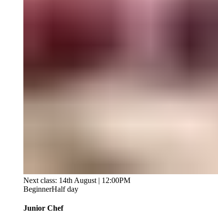
Next class: 14th August | 12:00PM
Beginner
Half day
Junior Chef ​​​​‌ ‍ ​‍​‍‌‍ ‌ ​‍‌‍‍‌‌‍‌ ‌‍‍‌‌‍ ‍​‍​‍​ ‍‍​‍​‍‌ ​ ‌‍​‌‌‍ ‍‌‍‍‌‌ ‌​‌ ‍‌​‍ ‍‌‍‍‌‌‍ ​‍​‍​‍ ​​‍​‍‌‍‍​‌ ​‍‌‍‌‌‌‍‌‍​‍​‍​ ‍‍​‍​‍‌‍‍​‌ ‌​‌ ‌​‌ ​​‌ ​ ​ ‍‍​‍ ​‍ ‌‍ ​​‍ ‌‌‍​‌‌‍ ‍‌‍‌​​‍ ‌‌ ​‍​‍ ‌‌‍‍​‌‍ ‌ ‌​‌‍‌‌‌‍ ​‌ ​ ​‍ ‌‌ ​ ‌ ‌​‌ ‌‌‌‍‌​‌‍‍‌‌‍ ​‍ ‍‌ ‌‍‌‍‌‌‌ ​‍‌‍​ ‌‍‌‌‌‍ ​​‍ ‍‌‍​‌‌ ​​‌ ​​​‍ ‌‍‍‌‌‍ ‍‌ ‌​‌‍‌‌‌‍ ‍‌ ‌​​‍ ‌‍‌‌‌‍‌​‌‍‍‌‌ ‌​​‍ ‌‍ ‌‌‍ ‌‍‌​‌‍‌‌​ ‌‌ ​​‌ ​‍‌‍‌‌‌ ​ ‌‍‌‌‌‍ ‍‌ ‌​‌‍​‌‌ ‌​‌‍‍‌‌‍ ‌‍ ‍​ ‍ ‌‍‍‌‌‍‌​​ ‌‌‍‌​‌‍‌‍​ ​‍​ ‍‌‌‍‌‍‌‍​‍​ ‌​‌‍‌​​‍ ‌​ ‌​​ ‌ ​ ‍‌‌‍‌‍​‍ ‌​ ‌​​ ‌‍​ ‌‌‌‍​ ​‍ ‌​ ‍‌​ ​​​ ‌ ​ ‍​​‍ ‌‌‍​‍‌‍​ ​ ‌‍​ ​‍​ ​ ​ ​‍‌‍‌‌​ ‌‍‌‍​‍​ ‌‍​ ​‍​ ​‌​ ‍ ‌ ‌​‌ ‍‌‌ ​​‌‍‌‌​ ‌‌‍‍​‌‍ ‌ ‌​‌‍‌‌‌‍ ​‌​​ ‌‍ ​‌‍​‌‌ ​ ‌ ​ ​ ‍ ‌ ​​‌‍​‌‌ ‌​‌‍‍​​ ‌‌ ‌​‌‍‍‌‌ ‌​‌‍ ​‌‍‌‌​ ‌‍​‍‌‍​‌‌ ​ ‌‍‌‌‌‌‌‌‌ ​‍‌‍ ​​ ‌‌‍‍​‌ ‌​‌ ‌​‌ ​​‌ ​ ​‍‌‌​ ​ ‌​​‌​‍‌‌​ ​‍‌​‌‍​‍‌‌​ ​‍‌​‌‍‌‍ ​​‍ ‌‌‍​‌‌‍ ‍‌‍‌​​‍ ‌‌ ​‍​‍ ‌‌‍‍​‌‍ ‌ ‌​‌‍‌‌‌‍ ​‌ ​ ​‍ ‌‌ ​ ‌ ‌​‌ ‌‌‌‍‌​‌‍‍‌‌‍ ​‍ ‍‌ ‌‍‌‍‌‌‌ ​‍‌‍​ ‌‍‌‌‌‍ ​​‍ ‍‌‍​‌‌ ​​‌ ​​​‍‌‍‌‍‍‌‌‍‌​​ ‌‌‍‌​‌‍‌‍​ ​‍​ ‍‌‌‍‌‍‌‍​‍​ ‌​‌‍‌​​‍ ‌​ ‌​​ ‌ ​ ‍‌‌‍‌‍​‍ ‌​ ‌​​ ‌‍​ ‌‌‌‍​ ​‍ ‌​ ‍‌​ ​​​ ‌ ​ ‍​​‍ ‌‌‍​‍‌‍​ ​ ‌‍​ ​‍​ ​ ​ ​‍‌‍‌‌​ ‌‍‌‍​‍​ ‌‍​ ​‍​ ​‌​‍‌‍‌ ‌​‌ ‍‌‌ ​​‌‍‌‌​ ‌‌‍‍​‌‍ ‌ ‌​‌‍‌‌‌‍ ​‌​​ ‌‍ ​‌‍​‌‌ ​ ‌ ​ ​‍‌‍‌ ​​‌‍​‌‌ ‌​‌‍‍​​ ‌‌ ‌​‌‍‍‌‌ ‌​‌‍ ​‌‍‌‌​‍‌‍‌ ​​‌‍‌‌‌ ​‍‌ ​ ‌ ​​‌‍‌‌‌‍​ ‌ ‌​‌‍‍‌‌ ‌‍‌‍‌‌​ ‌‌ ​​‌ ‌‌‌‍​‍‌‍ ​‌‍‍‌‌ ​ ‌‍‍​‌‍‌‌‌‍‌​​‍​‍‌ ‌