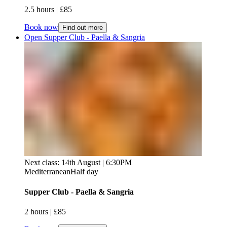
2.5 hours​​​​‌ ‍ ​‍​‍‌‍ ‌ ​‍‌‍‍‌‌‍‌ ‌‍‍‌‌‍ ‍​‍​‍​ ‍‍​‍​‍‌ ​ ‌‍​‌‌‍ ‍‌‍‍‌‌ ‌​‌ ‍‌​‍ ‍‌‍‍‌‌‍ ​‍​‍​‍ ​​‍​‍‌‍‍​‌ ​‍‌‍‌‌‌‍‌‍​‍​‍​ ‍‍​‍​‍‌‍‍​‌ ‌​‌ ‌​‌ ​​‌ ​ ​ ‍‍​‍ ​‍ ‌‍ ​​‍ ‌‌‍​‌‌‍ ‍‌‍‌​​‍ ‌‌ ​‍​‍ ‌‌‍‍​‌‍ ‌ ‌​‌‍‌‌‌‍ ​‌ ​ ​‍ ‌‌ ​ ‌ ‌​‌ ‌‌‌‍‌​‌‍‍‌‌‍ ​‍ ‍‌ ‌‍‌‍‌‌‌ ​‍‌‍​ ‌‍‌‌‌‍ ​​‍ ‍‌‍​‌‌ ​​‌ ​​​‍ ‌‍‍‌‌‍ ‍‌ ‌​‌‍‌‌‌‍ ‍‌ ‌​​‍ ‌‍‌‌‌‍‌​‌‍‍‌‌ ‌​​‍ ‌‍ ‌‌‍ ‌‍‌​‌‍‌‌​ ‌‌ ​​‌ ​‍‌‍‌‌‌ ​ ‌‍‌‌‌‍ ‍‌ ‌​‌‍​‌‌ ‌​‌‍‍‌‌‍ ‌‍ ‍​ ‍ ‌‍‍‌‌‍‌​​ ‌‌‍‌​‌‍‌‍​ ​‍​ ‍‌‌‍‌‍‌‍​‍​ ‌​‌‍‌​​‍ ‌​ ‌​​ ‌ ​ ‍‌‌‍‌‍​‍ ‌​ ‌​​ ‌‍​ ‌‌‌‍​ ​‍ ‌​ ‍‌​ ​​​ ‌ ​ ‍​​‍ ‌‌‍​‍‌‍​ ​ ‌‍​ ​‍​ ​ ​ ​‍‌‍‌‌​ ‌‍‌‍​‍​ ‌‍​ ​‍​ ​‌​ ‍ ‌ ‌​‌ ‍‌‌ ​​‌‍‌‌​ ‌‌‍‍​‌‍ ‌ ‌​‌‍‌‌‌‍ ​‌​​ ‌‍ ​‌‍​‌‌ ​ ‌ ​ ​ ‍ ‌ ​​‌‍​‌‌ ‌​‌‍‍​​ ‌‌ ‌​‌‍‍‌‌‍ ‌‌‍‌‌​ ‌‍​‍‌‍​‌‌ ​ ‌‍‌‌‌‌‌‌‌ ​‍‌‍ ​​ ‌‌‍‍​‌ ‌​‌ ‌​‌ ​​‌ ​ ​‍‌‌​ ​ ‌​​‌​‍‌‌​ ​‍‌​‌‍​‍‌‌​ ​‍‌​‌‍‌‍ ​​‍ ‌‌‍​‌‌‍ ‍‌‍‌​​‍ ‌‌ ​‍​‍ ‌‌‍‍​‌‍ ‌ ‌​‌‍‌‌‌‍ ​‌ ​ ​‍ ‌‌ ​ ‌ ‌​‌ ‌‌‌‍‌​‌‍‍‌‌‍ ​‍ ‍‌ ‌‍‌‍‌‌‌ ​‍‌‍​ ‌‍‌‌‌‍ ​​‍ ‍‌‍​‌‌ ​​‌ ​​​‍‌‍‌‍‍‌‌‍‌​​ ‌‌‍‌​‌‍‌‍​ ​‍​ ‍‌‌‍‌‍‌‍​‍​ ‌​‌‍‌​​‍ ‌​ ‌​​ ‌ ​ ‍‌‌‍‌‍​‍ ‌​ ‌​​ ‌‍​ ‌‌‌‍​ ​‍ ‌​ ‍‌​ ​​​ ‌ ​ ‍​​‍ ‌‌‍​‍‌‍​ ​ ‌‍​ ​‍​ ​ ​ ​‍‌‍‌‌​ ‌‍‌‍​‍​ ‌‍​ ​‍​ ​‌​‍‌‍‌ ‌​‌ ‍‌‌ ​​‌‍‌‌​ ‌‌‍‍​‌‍ ‌ ‌​‌‍‌‌‌‍ ​‌​​ ‌‍ ​‌‍​‌‌ ​ ‌ ​ ​‍‌‍‌ ​​‌‍​‌‌ ‌​‌‍‍​​ ‌‌ ‌​‌‍‍‌‌‍ ‌‌‍‌‌​‍‌‍‌ ​​‌‍‌‌‌ ​‍‌ ​ ‌ ​​‌‍‌‌‌‍​ ‌ ‌​‌‍‍‌‌ ‌‍‌‍‌‌​ ‌‌ ​​‌ ‌‌‌‍​‍‌‍ ​‌‍‍‌‌ ​ ‌‍‍​‌‍‌‌‌‍‌​​‍​‍‌ ‌ | £85​​​​‌ ‍ ​‍​‍‌‍ ‌ ​‍‌‍‍‌‌‍‌ ‌‍‍‌‌‍ ‍​‍​‍​ ‍‍​‍​‍‌ ​ ‌‍​‌‌‍ ‍‌‍‍‌‌ ‌​‌ ‍‌​‍ ‍‌‍‍‌‌‍ ​‍​‍​‍ ​​‍​‍‌‍‍​‌ ​‍‌‍‌‌‌‍‌‍​‍​‍​ ‍‍​‍​‍‌‍‍​‌ ‌​‌ ‌​‌ ​​‌ ​ ​ ‍‍​‍ ​‍ ‌‍ ​​‍ ‌‌‍​‌‌‍ ‍‌‍‌​​‍ ‌‌ ​‍​‍ ‌‌‍‍​‌‍ ‌ ‌​‌‍‌‌‌‍ ​‌ ​ ​‍ ‌‌ ​ ‌ ‌​‌ ‌‌‌‍‌​‌‍‍‌‌‍ ​‍ ‍‌ ‌‍‌‍‌‌‌ ​‍‌‍​ ‌‍‌‌‌‍ ​​‍ ‍‌‍​‌‌ ​​‌ ​​​‍ ‌‍‍‌‌‍ ‍‌ ‌​‌‍‌‌‌‍ ‍‌ ‌​​‍ ‌‍‌‌‌‍‌​‌‍‍‌‌ ‌​​‍ ‌‍ ‌‌‍ ‌‍‌​‌‍‌‌​ ‌‌ ​​‌ ​‍‌‍‌‌‌ ​ ‌‍‌‌‌‍ ‍‌ ‌​‌‍​‌‌ ‌​‌‍‍‌‌‍ ‌‍ ‍​ ‍ ‌‍‍‌‌‍‌​​ ‌‌‍‌​‌‍‌‍​ ​‍​ ‍‌‌‍‌‍‌‍​‍​ ‌​‌‍‌​​‍ ‌​ ‌​​ ‌ ​ ‍‌‌‍‌‍​‍ ‌​ ‌​​ ‌‍​ ‌‌‌‍​ ​‍ ‌​ ‍‌​ ​​​ ‌ ​ ‍​​‍ ‌‌‍​‍‌‍​ ​ ‌‍​ ​‍​ ​ ​ ​‍‌‍‌‌​ ‌‍‌‍​‍​ ‌‍​ ​‍​ ​‌​ ‍ ‌ ‌​‌ ‍‌‌ ​​‌‍‌‌​ ‌‌‍‍​‌‍ ‌ ‌​‌‍‌‌‌‍ ​‌​​ ‌‍ ​‌‍​‌‌ ​ ‌ ​ ​ ‍ ‌ ​​‌‍​‌‌ ‌​‌‍‍​​ ‌‌ ​​‌ ​‍‌‍‍‌‌‍​ ‌‍‌‌​ ‌‍​‍‌‍​‌‌ ​ ‌‍‌‌‌‌‌‌‌ ​‍‌‍ ​​ ‌‌‍‍​‌ ‌​‌ ‌​‌ ​​‌ ​ ​‍‌‌​ ​ ‌​​‌​‍‌‌​ ​‍‌​‌‍​‍‌‌​ ​‍‌​‌‍‌‍ ​​‍ ‌‌‍​‌‌‍ ‍‌‍‌​​‍ ‌‌ ​‍​‍ ‌‌‍‍​‌‍ ‌ ‌​‌‍‌‌‌‍ ​‌ ​ ​‍ ‌‌ ​ ‌ ‌​‌ ‌‌‌‍‌​‌‍‍‌‌‍ ​‍ ‍‌ ‌‍‌‍‌‌‌ ​‍‌‍​ ‌‍‌‌‌‍ ​​‍ ‍‌‍​‌‌ ​​‌ ​​​‍‌‍‌‍‍‌‌‍‌​​ ‌‌‍‌​‌‍‌‍​ ​‍​ ‍‌‌‍‌‍‌‍​‍​ ‌​‌‍‌​​‍ ‌​ ‌​​ ‌ ​ ‍‌‌‍‌‍​‍ ‌​ ‌​​ ‌‍​ ‌‌‌‍​ ​‍ ‌​ ‍‌​ ​​​ ‌ ​ ‍​​‍ ‌‌‍​‍‌‍​ ​ ‌‍​ ​‍​ ​ ​ ​‍‌‍‌‌​ ‌‍‌‍​‍​ ‌‍​ ​‍​ ​‌​‍‌‍‌ ‌​‌ ‍‌‌ ​​‌‍‌‌​ ‌‌‍‍​‌‍ ‌ ‌​‌‍‌‌‌‍ ​‌​​ ‌‍ ​‌‍​‌‌ ​ ‌ ​ ​‍‌‍‌ ​​‌‍​‌‌ ‌​‌‍‍​​ ‌‌ ​​‌ ​‍‌‍‍‌‌‍​ ‌‍‌‌​‍‌‍‌ ​​‌‍‌‌‌ ​‍‌ ​ ‌ ​​‌‍‌‌‌‍​ ‌ ‌​‌‍‍‌‌ ‌‍‌‍‌‌​ ‌‌ ​​‌ ‌‌‌‍​‍‌‍ ​‌‍‍‌‌ ​ ‌‍‍​‌‍‌‌‌‍‌​​‍​‍‌ ‌
Book now
Find out more
Open Supper Club - Paella & Sangria​​​​‌ ‍ ​‍​‍‌‍ ‌ ​‍‌‍‍‌‌‍‌ ‌‍‍‌‌‍ ‍​‍​‍​ ‍‍​‍​‍‌ ​ ‌‍​‌‌‍ ‍‌‍‍‌‌ ‌​‌ ‍‌​‍ ‍‌‍‍‌‌‍ ​‍​‍​‍ ​​‍​‍‌‍‍​‌ ​‍‌‍‌‌‌‍‌‍​‍​‍​ ‍‍​‍​‍‌‍‍​‌ ‌​‌ ‌​‌ ​​‌ ​ ​ ‍‍​‍ ​‍ ‌‍ ​​‍ ‌‌‍​‌‌‍ ‍‌‍‌​​‍ ‌‌ ​‍​‍ ‌‌‍‍​‌‍ ‌ ‌​‌‍‌‌‌‍ ​‌ ​ ​‍ ‌‌ ​ ‌ ‌​‌ ‌‌‌‍‌​‌‍‍‌‌‍ ​‍ ‍‌ ‌‍‌‍‌‌‌ ​‍‌‍​ ‌‍‌‌‌‍ ​​‍ ‍‌‍​‌‌ ​​‌ ​​​‍ ‌‍‍‌‌‍ ‍‌ ‌​‌‍‌‌‌‍ ‍‌ ‌​​‍ ‌‍‌‌‌‍‌​‌‍‍‌‌ ‌​​‍ ‌‍ ‌‌‍ ‌‍‌​‌‍‌‌​ ‌‌ ​​‌ ​‍‌‍‌‌‌ ​ ‌‍‌‌‌‍ ‍‌ ‌​‌‍​‌‌ ‌​‌‍‍‌‌‍ ‌‍ ‍​ ‍ ‌‍‍‌‌‍‌​​ ‌​ ‌‍​ ‌‌​ ​ ​ ​​​ ​​‌‍​‍‌‍‌‌‌‍​‌​‍ ‌​ ‌ ‌‍‌‌‌‍‌​‌‍​‌​‍ ‌​ ‌​​ ‌​‌‍​‌​ ‍​​‍ ‌‌‍​‍​ ‌ ​ ‍‌‌‍‌‌​‍ ‌​ ‌‍‌‍‌‌​ ‌‌​ ​‍​ ‌‍​ ‍‌​ ​​​ ​‌‌‍​‍​ ‌​‌‍‌‍​ ​‌​ ‍ ‌ ‌​‌ ‍‌‌ ​​‌‍‌‌​ ‌‌‍‍​‌‍ ‌ ‌​‌‍‌‌‌‍ ​‌​​ ‌‍ ​‌‍​‌‌ ​ ‌ ​ ​ ‍ ‌ ​​‌‍​‌‌ ‌​‌‍‍​​ ‌‌ ‌​‌‍‍‌‌ ‌​‌‍ ​‌‍‌‌​ ‌‍​‍‌‍​‌‌ ​ ‌‍‌‌‌‌‌‌‌ ​‍‌‍ ​​ ‌‌‍‍​‌ ‌​‌ ‌​‌ ​​‌ ​ ​‍‌‌​ ​ ‌​​‌​‍‌‌​ ​‍‌​‌‍​‍‌‌​ ​‍‌​‌‍‌‍ ​​‍ ‌‌‍​‌‌‍ ‍‌‍‌​​‍ ‌‌ ​‍​‍ ‌‌‍‍​‌‍ ‌ ‌​‌‍‌‌‌‍ ​‌ ​ ​‍ ‌‌ ​ ‌ ‌​‌ ‌‌‌‍‌​‌‍‍‌‌‍ ​‍ ‍‌ ‌‍‌‍‌‌‌ ​‍‌‍​ ‌‍‌‌‌‍ ​​‍ ‍‌‍​‌‌ ​​‌ ​​​‍‌‍‌‍‍‌‌‍‌​​ ‌​ ‌‍​ ‌‌​ ​ ​ ​​​ ​​‌‍​‍‌‍‌‌‌‍​‌​‍ ‌​ ‌ ‌‍‌‌‌‍‌​‌‍​‌​‍ ‌​ ‌​​ ‌​‌‍​‌​ ‍​​‍ ‌‌‍​‍​ ‌ ​ ‍‌‌‍‌‌​‍ ‌​ ‌‍‌‍‌‌​ ‌‌​ ​‍​ ‌‍​ ‍‌​ ​​​ ​‌‌‍​‍​ ‌​‌‍‌‍​ ​‌​‍‌‍‌ ‌​‌ ‍‌‌ ​​‌‍‌‌​ ‌‌‍‍​‌‍ ‌ ‌​‌‍‌‌‌‍ ​‌​​ ‌‍ ​‌‍​‌‌ ​ ‌ ​ ​‍‌‍‌ ​​‌‍​‌‌ ‌​‌‍‍​​ ‌‌ ‌​‌‍‍‌‌ ‌​‌‍ ​‌‍‌‌​‍‌‍‌ ​​‌‍‌‌‌ ​‍‌ ​ ‌ ​​‌‍‌‌‌‍​ ‌ ‌​‌‍‍‌‌ ‌‍‌‍‌‌​ ‌‌ ​​‌ ‌‌‌‍​‍‌‍ ​‌‍‍‌‌ ​ ‌‍‍​‌‍‌‌‌‍‌​​‍​‍‌ ‌
Next class: 14th August | 6:30PM
Mediterranean
Half day
Supper Club - Paella & Sangria​​​​‌ ‍ ​‍​‍‌‍ ‌ ​‍‌‍‍‌‌‍‌ ‌‍‍‌‌‍ ‍​‍​‍​ ‍‍​‍​‍‌ ​ ‌‍​‌‌‍ ‍‌‍‍‌‌ ‌​‌ ‍‌​‍ ‍‌‍‍‌‌‍ ​‍​‍​‍ ​​‍​‍‌‍‍​‌ ​‍‌‍‌‌‌‍‌‍​‍​‍​ ‍‍​‍​‍‌‍‍​‌ ‌​‌ ‌​‌ ​​‌ ​ ​ ‍‍​‍ ​‍ ‌‍ ​​‍ ‌‌‍​‌‌‍ ‍‌‍‌​​‍ ‌‌ ​‍​‍ ‌‌‍‍​‌‍ ‌ ‌​‌‍‌‌‌‍ ​‌ ​ ​‍ ‌‌ ​ ‌ ‌​‌ ‌‌‌‍‌​‌‍‍‌‌‍ ​‍ ‍‌ ‌‍‌‍‌‌‌ ​‍‌‍​ ‌‍‌‌‌‍ ​​‍ ‍‌‍​‌‌ ​​‌ ​​​‍ ‌‍‍‌‌‍ ‍‌ ‌​‌‍‌‌‌‍ ‍‌ ‌​​‍ ‌‍‌‌‌‍‌​‌‍‍‌‌ ‌​​‍ ‌‍ ‌‌‍ ‌‍‌​‌‍‌‌​ ‌‌ ​​‌ ​‍‌‍‌‌‌ ​ ‌‍‌‌‌‍ ‍‌ ‌​‌‍​‌‌ ‌​‌‍‍‌‌‍ ‌‍ ‍​ ‍ ‌‍‍‌‌‍‌​​ ‌​ ‌‍​ ‌‌​ ​ ​ ​​​ ​​‌‍​‍‌‍‌‌‌‍​‌​‍ ‌​ ‌ ‌‍‌‌‌‍‌​‌‍​‌​‍ ‌​ ‌​​ ‌​‌‍​‌​ ‍​​‍ ‌‌‍​‍​ ‌ ​ ‍‌‌‍‌‌​‍ ‌​ ‌‍‌‍‌‌​ ‌‌​ ​‍​ ‌‍​ ‍‌​ ​​​ ​‌‌‍​‍​ ‌​‌‍‌‍​ ​‌​ ‍ ‌ ‌​‌ ‍‌‌ ​​‌‍‌‌​ ‌‌‍‍​‌‍ ‌ ‌​‌‍‌‌‌‍ ​‌​​ ‌‍ ​‌‍​‌‌ ​ ‌ ​ ​ ‍ ‌ ​​‌‍​‌‌ ‌​‌‍‍​​ ‌‌ ‌​‌‍‍‌‌ ‌​‌‍ ​‌‍‌‌​ ‌‍​‍‌‍​‌‌ ​ ‌‍‌‌‌‌‌‌‌ ​‍‌‍ ​​ ‌‌‍‍​‌ ‌​‌ ‌​‌ ​​‌ ​ ​‍‌‌​ ​ ‌​​‌​‍‌‌​ ​‍‌​‌‍​‍‌‌​ ​‍‌​‌‍‌‍ ​​‍ ‌‌‍​‌‌‍ ‍‌‍‌​​‍ ‌‌ ​‍​‍ ‌‌‍‍​‌‍ ‌ ‌​‌‍‌‌‌‍ ​‌ ​ ​‍ ‌‌ ​ ‌ ‌​‌ ‌‌‌‍‌​‌‍‍‌‌‍ ​‍ ‍‌ ‌‍‌‍‌‌‌ ​‍‌‍​ ‌‍‌‌‌‍ ​​‍ ‍‌‍​‌‌ ​​‌ ​​​‍‌‍‌‍‍‌‌‍‌​​ ‌​ ‌‍​ ‌‌​ ​ ​ ​​​ ​​‌‍​‍‌‍‌‌‌‍​‌​‍ ‌​ ‌ ‌‍‌‌‌‍‌​‌‍​‌​‍ ‌​ ‌​​ ‌​‌‍​‌​ ‍​​‍ ‌‌‍​‍​ ‌ ​ ‍‌‌‍‌‌​‍ ‌​ ‌‍‌‍‌‌​ ‌‌​ ​‍​ ‌‍​ ‍‌​ ​​​ ​‌‌‍​‍​ ‌​‌‍‌‍​ ​‌​‍‌‍‌ ‌​‌ ‍‌‌ ​​‌‍‌‌​ ‌‌‍‍​‌‍ ‌ ‌​‌‍‌‌‌‍ ​‌​​ ‌‍ ​‌‍​‌‌ ​ ‌ ​ ​‍‌‍‌ ​​‌‍​‌‌ ‌​‌‍‍​​ ‌‌ ‌​‌‍‍‌‌ ‌​‌‍ ​‌‍‌‌​‍‌‍‌ ​​‌‍‌‌‌ ​‍‌ ​ ‌ ​​‌‍‌‌‌‍​ ‌ ‌​‌‍‍‌‌ ‌‍‌‍‌‌​ ‌‌ ​​‌ ‌‌‌‍​‍‌‍ ​‌‍‍‌‌ ​ ‌‍‍​‌‍‌‌‌‍‌​​‍​‍‌ ‌
2 hours​​​​‌ ‍ ​‍​‍‌‍ ‌ ​‍‌‍‍‌‌‍‌ ‌‍‍‌‌‍ ‍​‍​‍​ ‍‍​‍​‍‌ ​ ‌‍​‌‌‍ ‍‌‍‍‌‌ ‌​‌ ‍‌​‍ ‍‌‍‍‌‌‍ ​‍​‍​‍ ​​‍​‍‌‍‍​‌ ​‍‌‍‌‌‌‍‌‍​‍​‍​ ‍‍​‍​‍‌‍‍​‌ ‌​‌ ‌​‌ ​​‌ ​ ​ ‍‍​‍ ​‍ ‌‍ ​​‍ ‌‌‍​‌‌‍ ‍‌‍‌​​‍ ‌‌ ​‍​‍ ‌‌‍‍​‌‍ ‌ ‌​‌‍‌‌‌‍ ​‌ ​ ​‍ ‌‌ ​ ‌ ‌​‌ ‌‌‌‍‌​‌‍‍‌‌‍ ​‍ ‍‌ ‌‍‌‍‌‌‌ ​‍‌‍​ ‌‍‌‌‌‍ ​​‍ ‍‌‍​‌‌ ​​‌ ​​​‍ ‌‍‍‌‌‍ ‍‌ ‌​‌‍‌‌‌‍ ‍‌ ‌​​‍ ‌‍‌‌‌‍‌​‌‍‍‌‌ ‌​​‍ ‌‍ ‌‌‍ ‌‍‌​‌‍‌‌​ ‌‌ ​​‌ ​‍‌‍‌‌‌ ​ ‌‍‌‌‌‍ ‍‌ ‌​‌‍​‌‌ ‌​‌‍‍‌‌‍ ‌‍ ‍​ ‍ ‌‍‍‌‌‍‌​​ ‌​ ‌‍​ ‌‌​ ​ ​ ​​​ ​​‌‍​‍‌‍‌‌‌‍​‌​‍ ‌​ ‌ ‌‍‌‌‌‍‌​‌‍​‌​‍ ‌​ ‌​​ ‌​‌‍​‌​ ‍​​‍ ‌‌‍​‍​ ‌ ​ ‍‌‌‍‌‌​‍ ‌​ ‌‍‌‍‌‌​ ‌‌​ ​‍​ ‌‍​ ‍‌​ ​​​ ​‌‌‍​‍​ ‌​‌‍‌‍​ ​‌​ ‍ ‌ ‌​‌ ‍‌‌ ​​‌‍‌‌​ ‌‌‍‍​‌‍ ‌ ‌​‌‍‌‌‌‍ ​‌​​ ‌‍ ​‌‍​‌‌ ​ ‌ ​ ​ ‍ ‌ ​​‌‍​‌‌ ‌​‌‍‍​​ ‌‌ ‌​‌‍‍‌‌‍ ‌‌‍‌‌​ ‌‍​‍‌‍​‌‌ ​ ‌‍‌‌‌‌‌‌‌ ​‍‌‍ ​​ ‌‌‍‍​‌ ‌​‌ ‌​‌ ​​‌ ​ ​‍‌‌​ ​ ‌​​‌​‍‌‌​ ​‍‌​‌‍​‍‌‌​ ​‍‌​‌‍‌‍ ​​‍ ‌‌‍​‌‌‍ ‍‌‍‌​​‍ ‌‌ ​‍​‍ ‌‌‍‍​‌‍ ‌ ‌​‌‍‌‌‌‍ ​‌ ​ ​‍ ‌‌ ​ ‌ ‌​‌ ‌‌‌‍‌​‌‍‍‌‌‍ ​‍ ‍‌ ‌‍‌‍‌‌‌ ​‍‌‍​ ‌‍‌‌‌‍ ​​‍ ‍‌‍​‌‌ ​​‌ ​​​‍‌‍‌‍‍‌‌‍‌​​ ‌​ ‌‍​ ‌‌​ ​ ​ ​​​ ​​‌‍​‍‌‍‌‌‌‍​‌​‍ ‌​ ‌ ‌‍‌‌‌‍‌​‌‍​‌​‍ ‌​ ‌​​ ‌​‌‍​‌​ ‍​​‍ ‌‌‍​‍​ ‌ ​ ‍‌‌‍‌‌​‍ ‌​ ‌‍‌‍‌‌​ ‌‌​ ​‍​ ‌‍​ ‍‌​ ​​​ ​‌‌‍​‍​ ‌​‌‍‌‍​ ​‌​‍‌‍‌ ‌​‌ ‍‌‌ ​​‌‍‌‌​ ‌‌‍‍​‌‍ ‌ ‌​‌‍‌‌‌‍ ​‌​​ ‌‍ ​‌‍​‌‌ ​ ‌ ​ ​‍‌‍‌ ​​‌‍​‌‌ ‌​‌‍‍​​ ‌‌ ‌​‌‍‍‌‌‍ ‌‌‍‌‌​‍‌‍‌ ​​‌‍‌‌‌ ​‍‌ ​ ‌ ​​‌‍‌‌‌‍​ ‌ ‌​‌‍‍‌‌ ‌‍‌‍‌‌​ ‌‌ ​​‌ ‌‌‌‍​‍‌‍ ​‌‍‍‌‌ ​ ‌‍‍​‌‍‌‌‌‍‌​​‍​‍‌ ‌ | £85​​​​‌ ‍ ​‍​‍‌‍ ‌ ​‍‌‍‍‌‌‍‌ ‌‍‍‌‌‍ ‍​‍​‍​ ‍‍​‍​‍‌ ​ ‌‍​‌‌‍ ‍‌‍‍‌‌ ‌​‌ ‍‌​‍ ‍‌‍‍‌‌‍ ​‍​‍​‍ ​​‍​‍‌‍‍​‌ ​‍‌‍‌‌‌‍‌‍​‍​‍​ ‍‍​‍​‍‌‍‍​‌ ‌​‌ ‌​‌ ​​‌ ​ ​ ‍‍​‍ ​‍ ‌‍ ​​‍ ‌‌‍​‌‌‍ ‍‌‍‌​​‍ ‌‌ ​‍​‍ ‌‌‍‍​‌‍ ‌ ‌​‌‍‌‌‌‍ ​‌ ​ ​‍ ‌‌ ​ ‌ ‌​‌ ‌‌‌‍‌​‌‍‍‌‌‍ ​‍ ‍‌ ‌‍‌‍‌‌‌ ​‍‌‍​ ‌‍‌‌‌‍ ​​‍ ‍‌‍​‌‌ ​​‌ ​​​‍ ‌‍‍‌‌‍ ‍‌ ‌​‌‍‌‌‌‍ ‍‌ ‌​​‍ ‌‍‌‌‌‍‌​‌‍‍‌‌ ‌​​‍ ‌‍ ‌‌‍ ‌‍‌​‌‍‌‌​ ‌‌ ​​‌ ​‍‌‍‌‌‌ ​ ‌‍‌‌‌‍ ‍‌ ‌​‌‍​‌‌ ‌​‌‍‍‌‌‍ ‌‍ ‍​ ‍ ‌‍‍‌‌‍‌​​ ‌​ ‌‍​ ‌‌​ ​ ​ ​​​ ​​‌‍​‍‌‍‌‌‌‍​‌​‍ ‌​ ‌ ‌‍‌‌‌‍‌​‌‍​‌​‍ ‌​ ‌​​ ‌​‌‍​‌​ ‍​​‍ ‌‌‍​‍​ ‌ ​ ‍‌‌‍‌‌​‍ ‌​ ‌‍‌‍‌‌​ ‌‌​ ​‍​ ‌‍​ ‍‌​ ​​​ ​‌‌‍​‍​ ‌​‌‍‌‍​ ​‌​ ‍ ‌ ‌​‌ ‍‌‌ ​​‌‍‌‌​ ‌‌‍‍​‌‍ ‌ ‌​‌‍‌‌‌‍ ​‌​​ ‌‍ ​‌‍​‌‌ ​ ‌ ​ ​ ‍ ‌ ​​‌‍​‌‌ ‌​‌‍‍​​ ‌‌ ​​‌ ​‍‌‍‍‌‌‍​ ‌‍‌‌​ ‌‍​‍‌‍​‌‌ ​ ‌‍‌‌‌‌‌‌‌ ​‍‌‍ ​​ ‌‌‍‍​‌ ‌​‌ ‌​‌ ​​‌ ​ ​‍‌‌​ ​ ‌​​‌​‍‌‌​ ​‍‌​‌‍​‍‌‌​ ​‍‌​‌‍‌‍ ​​‍ ‌‌‍​‌‌‍ ‍‌‍‌​​‍ ‌‌ ​‍​‍ ‌‌‍‍​‌‍ ‌ ‌​‌‍‌‌‌‍ ​‌ ​ ​‍ ‌‌ ​ ‌ ‌​‌ ‌‌‌‍‌​‌‍‍‌‌‍ ​‍ ‍‌ ‌‍‌‍‌‌‌ ​‍‌‍​ ‌‍‌‌‌‍ ​​‍ ‍‌‍​‌‌ ​​‌ ​​​‍‌‍‌‍‍‌‌‍‌​​ ‌​ ‌‍​ ‌‌​ ​ ​ ​​​ ​​‌‍​‍‌‍‌‌‌‍​‌​‍ ‌​ ‌ ‌‍‌‌‌‍‌​‌‍​‌​‍ ‌​ ‌​​ ‌​‌‍​‌​ ‍​​‍ ‌‌‍​‍​ ‌ ​ ‍‌‌‍‌‌​‍ ‌​ ‌‍‌‍‌‌​ ‌‌​ ​‍​ ‌‍​ ‍‌​ ​​​ ​‌‌‍​‍​ ‌​‌‍‌‍​ ​‌​‍‌‍‌ ‌​‌ ‍‌‌ ​​‌‍‌‌​ ‌‌‍‍​‌‍ ‌ ‌​‌‍‌‌‌‍ ​‌​​ ‌‍ ​‌‍​‌‌ ​ ‌ ​ ​‍‌‍‌ ​​‌‍​‌‌ ‌​‌‍‍​​ ‌‌ ​​‌ ​‍‌‍‍‌‌‍​ ‌‍‌‌​‍‌‍‌ ​​‌‍‌‌‌ ​‍‌ ​ ‌ ​​‌‍‌‌‌‍​ ‌ ‌​‌‍‍‌‌ ‌‍‌‍‌‌​ ‌‌ ​​‌ ‌‌‌‍​‍‌‍ ​‌‍‍‌‌ ​ ‌‍‍​‌‍‌‌‌‍‌​​‍​‍‌ ‌