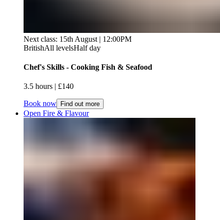
Next class: 15th August | 12:00PM
British
All levels
Half day
Chef's Skills - Cooking Fish & Seafood​​​​‌ ‍ ​‍​‍‌‍ ‌ ​‍‌‍‍‌‌‍‌ ‌‍‍‌‌‍ ‍​‍​‍​ ‍‍​‍​‍‌ ​ ‌‍​‌‌‍ ‍‌‍‍‌‌ ‌​‌ ‍‌​‍ ‍‌‍‍‌‌‍ ​‍​‍​‍ ​​‍​‍‌‍‍​‌ ​‍‌‍‌‌‌‍‌‍​‍​‍​ ‍‍​‍​‍‌‍‍​‌ ‌​‌ ‌​‌ ​​‌ ​ ​ ‍‍​‍ ​‍ ‌‍ ​​‍ ‌‌‍​‌‌‍ ‍‌‍‌​​‍ ‌‌ ​‍​‍ ‌‌‍‍​‌‍ ‌ ‌​‌‍‌‌‌‍ ​‌ ​ ​‍ ‌‌ ​ ‌ ‌​‌ ‌‌‌‍‌​‌‍‍‌‌‍ ​‍ ‍‌ ‌‍‌‍‌‌‌ ​‍‌‍​ ‌‍‌‌‌‍ ​​‍ ‍‌‍​‌‌ ​​‌ ​​​‍ ‌‍‍‌‌‍ ‍‌ ‌​‌‍‌‌‌‍ ‍‌ ‌​​‍ ‌‍‌‌‌‍‌​‌‍‍‌‌ ‌​​‍ ‌‍ ‌‌‍ ‌‍‌​‌‍‌‌​ ‌‌ ​​‌ ​‍‌‍‌‌‌ ​ ‌‍‌‌‌‍ ‍‌ ‌​‌‍​‌‌ ‌​‌‍‍‌‌‍ ‌‍ ‍​ ‍ ‌‍‍‌‌‍‌​​ ‌‌‍​‍​ ‌‌​ ‌​​ ‌ ​ ​‍​ ‌‍‌‍‌‌‌‍‌‌​‍ ‌​ ​‌‌‍​‌​ ‌ ​ ​ ​‍ ‌​ ‌​‌‍‌​​ ‌​​ ‍‌​‍ ‌‌‍​‌‌‍‌‍​ ‍​‌‍‌‌​‍ ‌​ ​‍‌‍​ ​ ‍​​ ‌ ​ ​ ​ ‍​​ ‌‌​ ‍​​ ​​‌‍‌‍‌‍‌‌​ ​‍​ ‍ ‌ ‌​‌ ‍‌‌ ​​‌‍‌‌​ ‌‌‍‍​‌‍ ‌ ‌​‌‍‌‌‌‍ ​‌​​ ‌‍ ​‌‍​‌‌ ​ ‌ ​ ​ ‍ ‌ ​​‌‍​‌‌ ‌​‌‍‍​​ ‌‌ ‌​‌‍‍‌‌ ‌​‌‍ ​‌‍‌‌​ ‌‍​‍‌‍​‌‌ ​ ‌‍‌‌‌‌‌‌‌ ​‍‌‍ ​​ ‌‌‍‍​‌ ‌​‌ ‌​‌ ​​‌ ​ ​‍‌‌​ ​ ‌​​‌​‍‌‌​ ​‍‌​‌‍​‍‌‌​ ​‍‌​‌‍‌‍ ​​‍ ‌‌‍​‌‌‍ ‍‌‍‌​​‍ ‌‌ ​‍​‍ ‌‌‍‍​‌‍ ‌ ‌​‌‍‌‌‌‍ ​‌ ​ ​‍ ‌‌ ​ ‌ ‌​‌ ‌‌‌‍‌​‌‍‍‌‌‍ ​‍ ‍‌ ‌‍‌‍‌‌‌ ​‍‌‍​ ‌‍‌‌‌‍ ​​‍ ‍‌‍​‌‌ ​​‌ ​​​‍‌‍‌‍‍‌‌‍‌​​ ‌‌‍​‍​ ‌‌​ ‌​​ ‌ ​ ​‍​ ‌‍‌‍‌‌‌‍‌‌​‍ ‌​ ​‌‌‍​‌​ ‌ ​ ​ ​‍ ‌​ ‌​‌‍‌​​ ‌​​ ‍‌​‍ ‌‌‍​‌‌‍‌‍​ ‍​‌‍‌‌​‍ ‌​ ​‍‌‍​ ​ ‍​​ ‌ ​ ​ ​ ‍​​ ‌‌​ ‍​​ ​​‌‍‌‍‌‍‌‌​ ​‍​‍‌‍‌ ‌​‌ ‍‌‌ ​​‌‍‌‌​ ‌‌‍‍​‌‍ ‌ ‌​‌‍‌‌‌‍ ​‌​​ ‌‍ ​‌‍​‌‌ ​ ‌ ​ ​‍‌‍‌ ​​‌‍​‌‌ ‌​‌‍‍​​ ‌‌ ‌​‌‍‍‌‌ ‌​‌‍ ​‌‍‌‌​‍‌‍‌ ​​‌‍‌‌‌ ​‍‌ ​ ‌ ​​‌‍‌‌‌‍​ ‌ ‌​‌‍‍‌‌ ‌‍‌‍‌‌​ ‌‌ ​​‌ ‌‌‌‍​‍‌‍ ​‌‍‍‌‌ ​ ‌‍‍​‌‍‌‌‌‍‌​​‍​‍‌ ‌
3.5 hours​​​​‌ ‍ ​‍​‍‌‍ ‌ ​‍‌‍‍‌‌‍‌ ‌‍‍‌‌‍ ‍​‍​‍​ ‍‍​‍​‍‌ ​ ‌‍​‌‌‍ ‍‌‍‍‌‌ ‌​‌ ‍‌​‍ ‍‌‍‍‌‌‍ ​‍​‍​‍ ​​‍​‍‌‍‍​‌ ​‍‌‍‌‌‌‍‌‍​‍​‍​ ‍‍​‍​‍‌‍‍​‌ ‌​‌ ‌​‌ ​​‌ ​ ​ ‍‍​‍ ​‍ ‌‍ ​​‍ ‌‌‍​‌‌‍ ‍‌‍‌​​‍ ‌‌ ​‍​‍ ‌‌‍‍​‌‍ ‌ ‌​‌‍‌‌‌‍ ​‌ ​ ​‍ ‌‌ ​ ‌ ‌​‌ ‌‌‌‍‌​‌‍‍‌‌‍ ​‍ ‍‌ ‌‍‌‍‌‌‌ ​‍‌‍​ ‌‍‌‌‌‍ ​​‍ ‍‌‍​‌‌ ​​‌ ​​​‍ ‌‍‍‌‌‍ ‍‌ ‌​‌‍‌‌‌‍ ‍‌ ‌​​‍ ‌‍‌‌‌‍‌​‌‍‍‌‌ ‌​​‍ ‌‍ ‌‌‍ ‌‍‌​‌‍‌‌​ ‌‌ ​​‌ ​‍‌‍‌‌‌ ​ ‌‍‌‌‌‍ ‍‌ ‌​‌‍​‌‌ ‌​‌‍‍‌‌‍ ‌‍ ‍​ ‍ ‌‍‍‌‌‍‌​​ ‌‌‍​‍​ ‌‌​ ‌​​ ‌ ​ ​‍​ ‌‍‌‍‌‌‌‍‌‌​‍ ‌​ ​‌‌‍​‌​ ‌ ​ ​ ​‍ ‌​ ‌​‌‍‌​​ ‌​​ ‍‌​‍ ‌‌‍​‌‌‍‌‍​ ‍​‌‍‌‌​‍ ‌​ ​‍‌‍​ ​ ‍​​ ‌ ​ ​ ​ ‍​​ ‌‌​ ‍​​ ​​‌‍‌‍‌‍‌‌​ ​‍​ ‍ ‌ ‌​‌ ‍‌‌ ​​‌‍‌‌​ ‌‌‍‍​‌‍ ‌ ‌​‌‍‌‌‌‍ ​‌​​ ‌‍ ​‌‍​‌‌ ​ ‌ ​ ​ ‍ ‌ ​​‌‍​‌‌ ‌​‌‍‍​​ ‌‌ ‌​‌‍‍‌‌‍ ‌‌‍‌‌​ ‌‍​‍‌‍​‌‌ ​ ‌‍‌‌‌‌‌‌‌ ​‍‌‍ ​​ ‌‌‍‍​‌ ‌​‌ ‌​‌ ​​‌ ​ ​‍‌‌​ ​ ‌​​‌​‍‌‌​ ​‍‌​‌‍​‍‌‌​ ​‍‌​‌‍‌‍ ​​‍ ‌‌‍​‌‌‍ ‍‌‍‌​​‍ ‌‌ ​‍​‍ ‌‌‍‍​‌‍ ‌ ‌​‌‍‌‌‌‍ ​‌ ​ ​‍ ‌‌ ​ ‌ ‌​‌ ‌‌‌‍‌​‌‍‍‌‌‍ ​‍ ‍‌ ‌‍‌‍‌‌‌ ​‍‌‍​ ‌‍‌‌‌‍ ​​‍ ‍‌‍​‌‌ ​​‌ ​​​‍‌‍‌‍‍‌‌‍‌​​ ‌‌‍​‍​ ‌‌​ ‌​​ ‌ ​ ​‍​ ‌‍‌‍‌‌‌‍‌‌​‍ ‌​ ​‌‌‍​‌​ ‌ ​ ​ ​‍ ‌​ ‌​‌‍‌​​ ‌​​ ‍‌​‍ ‌‌‍​‌‌‍‌‍​ ‍​‌‍‌‌​‍ ‌​ ​‍‌‍​ ​ ‍​​ ‌ ​ ​ ​ ‍​​ ‌‌​ ‍​​ ​​‌‍‌‍‌‍‌‌​ ​‍​‍‌‍‌ ‌​‌ ‍‌‌ ​​‌‍‌‌​ ‌‌‍‍​‌‍ ‌ ‌​‌‍‌‌‌‍ ​‌​​ ‌‍ ​‌‍​‌‌ ​ ‌ ​ ​‍‌‍‌ ​​‌‍​‌‌ ‌​‌‍‍​​ ‌‌ ‌​‌‍‍‌‌‍ ‌‌‍‌‌​‍‌‍‌ ​​‌‍‌‌‌ ​‍‌ ​ ‌ ​​‌‍‌‌‌‍​ ‌ ‌​‌‍‍‌‌ ‌‍‌‍‌‌​ ‌‌ ​​‌ ‌‌‌‍​‍‌‍ ​‌‍‍‌‌ ​ ‌‍‍​‌‍‌‌‌‍‌​​‍​‍‌ ‌ | £140​​​​‌ ‍ ​‍​‍‌‍ ‌ ​‍‌‍‍‌‌‍‌ ‌‍‍‌‌‍ ‍​‍​‍​ ‍‍​‍​‍‌ ​ ‌‍​‌‌‍ ‍‌‍‍‌‌ ‌​‌ ‍‌​‍ ‍‌‍‍‌‌‍ ​‍​‍​‍ ​​‍​‍‌‍‍​‌ ​‍‌‍‌‌‌‍‌‍​‍​‍​ ‍‍​‍​‍‌‍‍​‌ ‌​‌ ‌​‌ ​​‌ ​ ​ ‍‍​‍ ​‍ ‌‍ ​​‍ ‌‌‍​‌‌‍ ‍‌‍‌​​‍ ‌‌ ​‍​‍ ‌‌‍‍​‌‍ ‌ ‌​‌‍‌‌‌‍ ​‌ ​ ​‍ ‌‌ ​ ‌ ‌​‌ ‌‌‌‍‌​‌‍‍‌‌‍ ​‍ ‍‌ ‌‍‌‍‌‌‌ ​‍‌‍​ ‌‍‌‌‌‍ ​​‍ ‍‌‍​‌‌ ​​‌ ​​​‍ ‌‍‍‌‌‍ ‍‌ ‌​‌‍‌‌‌‍ ‍‌ ‌​​‍ ‌‍‌‌‌‍‌​‌‍‍‌‌ ‌​​‍ ‌‍ ‌‌‍ ‌‍‌​‌‍‌‌​ ‌‌ ​​‌ ​‍‌‍‌‌‌ ​ ‌‍‌‌‌‍ ‍‌ ‌​‌‍​‌‌ ‌​‌‍‍‌‌‍ ‌‍ ‍​ ‍ ‌‍‍‌‌‍‌​​ ‌‌‍​‍​ ‌‌​ ‌​​ ‌ ​ ​‍​ ‌‍‌‍‌‌‌‍‌‌​‍ ‌​ ​‌‌‍​‌​ ‌ ​ ​ ​‍ ‌​ ‌​‌‍‌​​ ‌​​ ‍‌​‍ ‌‌‍​‌‌‍‌‍​ ‍​‌‍‌‌​‍ ‌​ ​‍‌‍​ ​ ‍​​ ‌ ​ ​ ​ ‍​​ ‌‌​ ‍​​ ​​‌‍‌‍‌‍‌‌​ ​‍​ ‍ ‌ ‌​‌ ‍‌‌ ​​‌‍‌‌​ ‌‌‍‍​‌‍ ‌ ‌​‌‍‌‌‌‍ ​‌​​ ‌‍ ​‌‍​‌‌ ​ ‌ ​ ​ ‍ ‌ ​​‌‍​‌‌ ‌​‌‍‍​​ ‌‌ ​​‌ ​‍‌‍‍‌‌‍​ ‌‍‌‌​ ‌‍​‍‌‍​‌‌ ​ ‌‍‌‌‌‌‌‌‌ ​‍‌‍ ​​ ‌‌‍‍​‌ ‌​‌ ‌​‌ ​​‌ ​ ​‍‌‌​ ​ ‌​​‌​‍‌‌​ ​‍‌​‌‍​‍‌‌​ ​‍‌​‌‍‌‍ ​​‍ ‌‌‍​‌‌‍ ‍‌‍‌​​‍ ‌‌ ​‍​‍ ‌‌‍‍​‌‍ ‌ ‌​‌‍‌‌‌‍ ​‌ ​ ​‍ ‌‌ ​ ‌ ‌​‌ ‌‌‌‍‌​‌‍‍‌‌‍ ​‍ ‍‌ ‌‍‌‍‌‌‌ ​‍‌‍​ ‌‍‌‌‌‍ ​​‍ ‍‌‍​‌‌ ​​‌ ​​​‍‌‍‌‍‍‌‌‍‌​​ ‌‌‍​‍​ ‌‌​ ‌​​ ‌ ​ ​‍​ ‌‍‌‍‌‌‌‍‌‌​‍ ‌​ ​‌‌‍​‌​ ‌ ​ ​ ​‍ ‌​ ‌​‌‍‌​​ ‌​​ ‍‌​‍ ‌‌‍​‌‌‍‌‍​ ‍​‌‍‌‌​‍ ‌​ ​‍‌‍​ ​ ‍​​ ‌ ​ ​ ​ ‍​​ ‌‌​ ‍​​ ​​‌‍‌‍‌‍‌‌​ ​‍​‍‌‍‌ ‌​‌ ‍‌‌ ​​‌‍‌‌​ ‌‌‍‍​‌‍ ‌ ‌​‌‍‌‌‌‍ ​‌​​ ‌‍ ​‌‍​‌‌ ​ ‌ ​ ​‍‌‍‌ ​​‌‍​‌‌ ‌​‌‍‍​​ ‌‌ ​​‌ ​‍‌‍‍‌‌‍​ ‌‍‌‌​‍‌‍‌ ​​‌‍‌‌‌ ​‍‌ ​ ‌ ​​‌‍‌‌‌‍​ ‌ ‌​‌‍‍‌‌ ‌‍‌‍‌‌​ ‌‌ ​​‌ ‌‌‌‍​‍‌‍ ​‌‍‍‌‌ ​ ‌‍‍​‌‍‌‌‌‍‌​​‍​‍‌ ‌
Book now
Find out more
Open Fire & Flavour​​​​‌ ‍ ​‍​‍‌‍ ‌ ​‍‌‍‍‌‌‍‌ ‌‍‍‌‌‍ ‍​‍​‍​ ‍‍​‍​‍‌ ​ ‌‍​‌‌‍ ‍‌‍‍‌‌ ‌​‌ ‍‌​‍ ‍‌‍‍‌‌‍ ​‍​‍​‍ ​​‍​‍‌‍‍​‌ ​‍‌‍‌‌‌‍‌‍​‍​‍​ ‍‍​‍​‍‌‍‍​‌ ‌​‌ ‌​‌ ​​‌ ​ ​ ‍‍​‍ ​‍ ‌‍ ​​‍ ‌‌‍​‌‌‍ ‍‌‍‌​​‍ ‌‌ ​‍​‍ ‌‌‍‍​‌‍ ‌ ‌​‌‍‌‌‌‍ ​‌ ​ ​‍ ‌‌ ​ ‌ ‌​‌ ‌‌‌‍‌​‌‍‍‌‌‍ ​‍ ‍‌ ‌‍‌‍‌‌‌ ​‍‌‍​ ‌‍‌‌‌‍ ​​‍ ‍‌‍​‌‌ ​​‌ ​​​‍ ‌‍‍‌‌‍ ‍‌ ‌​‌‍‌‌‌‍ ‍‌ ‌​​‍ ‌‍‌‌‌‍‌​‌‍‍‌‌ ‌​​‍ ‌‍ ‌‌‍ ‌‍‌​‌‍‌‌​ ‌‌ ​​‌ ​‍‌‍‌‌‌ ​ ‌‍‌‌‌‍ ‍‌ ‌​‌‍​‌‌ ‌​‌‍‍‌‌‍ ‌‍ ‍​ ‍ ‌‍‍‌‌‍‌​​ ‌​ ​‍​ ‌‌‌‍‌​​ ‍‌​ ​‌​ ‍​​ ​‍​ ​‌​‍ ‌‌‍​‌​ ​‌​ ‌‌​ ​ ​‍ ‌​ ‌​‌‍‌​​ ‌‌​ ‌‌​‍ ‌‌‍​‌‌‍‌‍‌‍‌‌‌‍​‌​‍ ‌​ ‌ ​ ‌ ‌‍‌‌​ ‌​​ ‌ ​ ​ ​ ‌‍​ ‌​‌‍‌‍​ ​ ​ ​​​ ‌ ​ ‍ ‌ ‌​‌ ‍‌‌ ​​‌‍‌‌​ ‌‌‍‍​‌‍ ‌ ‌​‌‍‌‌‌‍ ​‌​​ ‌‍ ​‌‍​‌‌ ​ ‌ ​ ​ ‍ ‌ ​​‌‍​‌‌ ‌​‌‍‍​​ ‌‌ ‌​‌‍‍‌‌ ‌​‌‍ ​‌‍‌‌​ ‌‍​‍‌‍​‌‌ ​ ‌‍‌‌‌‌‌‌‌ ​‍‌‍ ​​ ‌‌‍‍​‌ ‌​‌ ‌​‌ ​​‌ ​ ​‍‌‌​ ​ ‌​​‌​‍‌‌​ ​‍‌​‌‍​‍‌‌​ ​‍‌​‌‍‌‍ ​​‍ ‌‌‍​‌‌‍ ‍‌‍‌​​‍ ‌‌ ​‍​‍ ‌‌‍‍​‌‍ ‌ ‌​‌‍‌‌‌‍ ​‌ ​ ​‍ ‌‌ ​ ‌ ‌​‌ ‌‌‌‍‌​‌‍‍‌‌‍ ​‍ ‍‌ ‌‍‌‍‌‌‌ ​‍‌‍​ ‌‍‌‌‌‍ ​​‍ ‍‌‍​‌‌ ​​‌ ​​​‍‌‍‌‍‍‌‌‍‌​​ ‌​ ​‍​ ‌‌‌‍‌​​ ‍‌​ ​‌​ ‍​​ ​‍​ ​‌​‍ ‌‌‍​‌​ ​‌​ ‌‌​ ​ ​‍ ‌​ ‌​‌‍‌​​ ‌‌​ ‌‌​‍ ‌‌‍​‌‌‍‌‍‌‍‌‌‌‍​‌​‍ ‌​ ‌ ​ ‌ ‌‍‌‌​ ‌​​ ‌ ​ ​ ​ ‌‍​ ‌​‌‍‌‍​ ​ ​ ​​​ ‌ ​‍‌‍‌ ‌​‌ ‍‌‌ ​​‌‍‌‌​ ‌‌‍‍​‌‍ ‌ ‌​‌‍‌‌‌‍ ​‌​​ ‌‍ ​‌‍​‌‌ ​ ‌ ​ ​‍‌‍‌ ​​‌‍​‌‌ ‌​‌‍‍​​ ‌‌ ‌​‌‍‍‌‌ ‌​‌‍ ​‌‍‌‌​‍‌‍‌ ​​‌‍‌‌‌ ​‍‌ ​ ‌ ​​‌‍‌‌‌‍​ ‌ ‌​‌‍‍‌‌ ‌‍‌‍‌‌​ ‌‌ ​​‌ ‌‌‌‍​‍‌‍ ​‌‍‍‌‌ ​ ‌‍‍​‌‍‌‌‌‍‌​​‍​‍‌ ‌