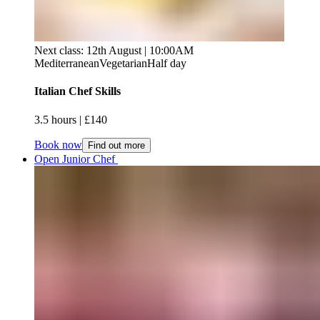
Next class: 12th August | 10:00AM
Mediterranean
Vegetarian
Half day
Italian Chef Skills​​​​‌ ‍ ​‍​‍‌‍ ‌ ​‍‌‍‍‌‌‍‌ ‌‍‍‌‌‍ ‍​‍​‍​ ‍‍​‍​‍‌ ​ ‌‍​‌‌‍ ‍‌‍‍‌‌ ‌​‌ ‍‌​‍ ‍‌‍‍‌‌‍ ​‍​‍​‍ ​​‍​‍‌‍‍​‌ ​‍‌‍‌‌‌‍‌‍​‍​‍​ ‍‍​‍​‍‌‍‍​‌ ‌​‌ ‌​‌ ​​‌ ​ ​ ‍‍​‍ ​‍ ‌‍ ​​‍ ‌‌‍​‌‌‍ ‍‌‍‌​​‍ ‌‌ ​‍​‍ ‌‌‍‍​‌‍ ‌ ‌​‌‍‌‌‌‍ ​‌ ​ ​‍ ‌‌ ​ ‌ ‌​‌ ‌‌‌‍‌​‌‍‍‌‌‍ ​‍ ‍‌ ‌‍‌‍‌‌‌ ​‍‌‍​ ‌‍‌‌‌‍ ​​‍ ‍‌‍​‌‌ ​​‌ ​​​‍ ‌‍‍‌‌‍ ‍‌ ‌​‌‍‌‌‌‍ ‍‌ ‌​​‍ ‌‍‌‌‌‍‌​‌‍‍‌‌ ‌​​‍ ‌‍ ‌‌‍ ‌‍‌​‌‍‌‌​ ‌‌ ​​‌ ​‍‌‍‌‌‌ ​ ‌‍‌‌‌‍ ‍‌ ‌​‌‍​‌‌ ‌​‌‍‍‌‌‍ ‌‍ ‍​ ‍ ‌‍‍‌‌‍‌​​ ‌‌‍‌‌​ ‍‌‌‍‌‌​ ‌ ‌‍​‍​ ‍‌​ ​‍​ ​‌​‍ ‌​ ​‌​ ‍​​ ​​​ ‍​​‍ ‌​ ‌​​ ​ ‌‍​ ​ ​‌​‍ ‌‌‍​‍‌‍​ ‌‍​‍‌‍‌‌​‍ ‌‌‍​ ‌‍​‌​ ‌ ​ ‍‌​ ​​‌‍‌‍‌‍‌‍​ ​‌​ ​​‌‍​ ​ ‍‌‌‍‌‌​ ‍ ‌ ‌​‌ ‍‌‌ ​​‌‍‌‌​ ‌‌‍‍​‌‍ ‌ ‌​‌‍‌‌‌‍ ​‌​​ ‌‍ ​‌‍​‌‌ ​ ‌ ​ ​ ‍ ‌ ​​‌‍​‌‌ ‌​‌‍‍​​ ‌‌ ‌​‌‍‍‌‌ ‌​‌‍ ​‌‍‌‌​ ‌‍​‍‌‍​‌‌ ​ ‌‍‌‌‌‌‌‌‌ ​‍‌‍ ​​ ‌‌‍‍​‌ ‌​‌ ‌​‌ ​​‌ ​ ​‍‌‌​ ​ ‌​​‌​‍‌‌​ ​‍‌​‌‍​‍‌‌​ ​‍‌​‌‍‌‍ ​​‍ ‌‌‍​‌‌‍ ‍‌‍‌​​‍ ‌‌ ​‍​‍ ‌‌‍‍​‌‍ ‌ ‌​‌‍‌‌‌‍ ​‌ ​ ​‍ ‌‌ ​ ‌ ‌​‌ ‌‌‌‍‌​‌‍‍‌‌‍ ​‍ ‍‌ ‌‍‌‍‌‌‌ ​‍‌‍​ ‌‍‌‌‌‍ ​​‍ ‍‌‍​‌‌ ​​‌ ​​​‍‌‍‌‍‍‌‌‍‌​​ ‌‌‍‌‌​ ‍‌‌‍‌‌​ ‌ ‌‍​‍​ ‍‌​ ​‍​ ​‌​‍ ‌​ ​‌​ ‍​​ ​​​ ‍​​‍ ‌​ ‌​​ ​ ‌‍​ ​ ​‌​‍ ‌‌‍​‍‌‍​ ‌‍​‍‌‍‌‌​‍ ‌‌‍​ ‌‍​‌​ ‌ ​ ‍‌​ ​​‌‍‌‍‌‍‌‍​ ​‌​ ​​‌‍​ ​ ‍‌‌‍‌‌​‍‌‍‌ ‌​‌ ‍‌‌ ​​‌‍‌‌​ ‌‌‍‍​‌‍ ‌ ‌​‌‍‌‌‌‍ ​‌​​ ‌‍ ​‌‍​‌‌ ​ ‌ ​ ​‍‌‍‌ ​​‌‍​‌‌ ‌​‌‍‍​​ ‌‌ ‌​‌‍‍‌‌ ‌​‌‍ ​‌‍‌‌​‍‌‍‌ ​​‌‍‌‌‌ ​‍‌ ​ ‌ ​​‌‍‌‌‌‍​ ‌ ‌​‌‍‍‌‌ ‌‍‌‍‌‌​ ‌‌ ​​‌ ‌‌‌‍​‍‌‍ ​‌‍‍‌‌ ​ ‌‍‍​‌‍‌‌‌‍‌​​‍​‍‌ ‌
3.5 hours​​​​‌ ‍ ​‍​‍‌‍ ‌ ​‍‌‍‍‌‌‍‌ ‌‍‍‌‌‍ ‍​‍​‍​ ‍‍​‍​‍‌ ​ ‌‍​‌‌‍ ‍‌‍‍‌‌ ‌​‌ ‍‌​‍ ‍‌‍‍‌‌‍ ​‍​‍​‍ ​​‍​‍‌‍‍​‌ ​‍‌‍‌‌‌‍‌‍​‍​‍​ ‍‍​‍​‍‌‍‍​‌ ‌​‌ ‌​‌ ​​‌ ​ ​ ‍‍​‍ ​‍ ‌‍ ​​‍ ‌‌‍​‌‌‍ ‍‌‍‌​​‍ ‌‌ ​‍​‍ ‌‌‍‍​‌‍ ‌ ‌​‌‍‌‌‌‍ ​‌ ​ ​‍ ‌‌ ​ ‌ ‌​‌ ‌‌‌‍‌​‌‍‍‌‌‍ ​‍ ‍‌ ‌‍‌‍‌‌‌ ​‍‌‍​ ‌‍‌‌‌‍ ​​‍ ‍‌‍​‌‌ ​​‌ ​​​‍ ‌‍‍‌‌‍ ‍‌ ‌​‌‍‌‌‌‍ ‍‌ ‌​​‍ ‌‍‌‌‌‍‌​‌‍‍‌‌ ‌​​‍ ‌‍ ‌‌‍ ‌‍‌​‌‍‌‌​ ‌‌ ​​‌ ​‍‌‍‌‌‌ ​ ‌‍‌‌‌‍ ‍‌ ‌​‌‍​‌‌ ‌​‌‍‍‌‌‍ ‌‍ ‍​ ‍ ‌‍‍‌‌‍‌​​ ‌‌‍‌‌​ ‍‌‌‍‌‌​ ‌ ‌‍​‍​ ‍‌​ ​‍​ ​‌​‍ ‌​ ​‌​ ‍​​ ​​​ ‍​​‍ ‌​ ‌​​ ​ ‌‍​ ​ ​‌​‍ ‌‌‍​‍‌‍​ ‌‍​‍‌‍‌‌​‍ ‌‌‍​ ‌‍​‌​ ‌ ​ ‍‌​ ​​‌‍‌‍‌‍‌‍​ ​‌​ ​​‌‍​ ​ ‍‌‌‍‌‌​ ‍ ‌ ‌​‌ ‍‌‌ ​​‌‍‌‌​ ‌‌‍‍​‌‍ ‌ ‌​‌‍‌‌‌‍ ​‌​​ ‌‍ ​‌‍​‌‌ ​ ‌ ​ ​ ‍ ‌ ​​‌‍​‌‌ ‌​‌‍‍​​ ‌‌ ‌​‌‍‍‌‌‍ ‌‌‍‌‌​ ‌‍​‍‌‍​‌‌ ​ ‌‍‌‌‌‌‌‌‌ ​‍‌‍ ​​ ‌‌‍‍​‌ ‌​‌ ‌​‌ ​​‌ ​ ​‍‌‌​ ​ ‌​​‌​‍‌‌​ ​‍‌​‌‍​‍‌‌​ ​‍‌​‌‍‌‍ ​​‍ ‌‌‍​‌‌‍ ‍‌‍‌​​‍ ‌‌ ​‍​‍ ‌‌‍‍​‌‍ ‌ ‌​‌‍‌‌‌‍ ​‌ ​ ​‍ ‌‌ ​ ‌ ‌​‌ ‌‌‌‍‌​‌‍‍‌‌‍ ​‍ ‍‌ ‌‍‌‍‌‌‌ ​‍‌‍​ ‌‍‌‌‌‍ ​​‍ ‍‌‍​‌‌ ​​‌ ​​​‍‌‍‌‍‍‌‌‍‌​​ ‌‌‍‌‌​ ‍‌‌‍‌‌​ ‌ ‌‍​‍​ ‍‌​ ​‍​ ​‌​‍ ‌​ ​‌​ ‍​​ ​​​ ‍​​‍ ‌​ ‌​​ ​ ‌‍​ ​ ​‌​‍ ‌‌‍​‍‌‍​ ‌‍​‍‌‍‌‌​‍ ‌‌‍​ ‌‍​‌​ ‌ ​ ‍‌​ ​​‌‍‌‍‌‍‌‍​ ​‌​ ​​‌‍​ ​ ‍‌‌‍‌‌​‍‌‍‌ ‌​‌ ‍‌‌ ​​‌‍‌‌​ ‌‌‍‍​‌‍ ‌ ‌​‌‍‌‌‌‍ ​‌​​ ‌‍ ​‌‍​‌‌ ​ ‌ ​ ​‍‌‍‌ ​​‌‍​‌‌ ‌​‌‍‍​​ ‌‌ ‌​‌‍‍‌‌‍ ‌‌‍‌‌​‍‌‍‌ ​​‌‍‌‌‌ ​‍‌ ​ ‌ ​​‌‍‌‌‌‍​ ‌ ‌​‌‍‍‌‌ ‌‍‌‍‌‌​ ‌‌ ​​‌ ‌‌‌‍​‍‌‍ ​‌‍‍‌‌ ​ ‌‍‍​‌‍‌‌‌‍‌​​‍​‍‌ ‌ | £140​​​​‌ ‍ ​‍​‍‌‍ ‌ ​‍‌‍‍‌‌‍‌ ‌‍‍‌‌‍ ‍​‍​‍​ ‍‍​‍​‍‌ ​ ‌‍​‌‌‍ ‍‌‍‍‌‌ ‌​‌ ‍‌​‍ ‍‌‍‍‌‌‍ ​‍​‍​‍ ​​‍​‍‌‍‍​‌ ​‍‌‍‌‌‌‍‌‍​‍​‍​ ‍‍​‍​‍‌‍‍​‌ ‌​‌ ‌​‌ ​​‌ ​ ​ ‍‍​‍ ​‍ ‌‍ ​​‍ ‌‌‍​‌‌‍ ‍‌‍‌​​‍ ‌‌ ​‍​‍ ‌‌‍‍​‌‍ ‌ ‌​‌‍‌‌‌‍ ​‌ ​ ​‍ ‌‌ ​ ‌ ‌​‌ ‌‌‌‍‌​‌‍‍‌‌‍ ​‍ ‍‌ ‌‍‌‍‌‌‌ ​‍‌‍​ ‌‍‌‌‌‍ ​​‍ ‍‌‍​‌‌ ​​‌ ​​​‍ ‌‍‍‌‌‍ ‍‌ ‌​‌‍‌‌‌‍ ‍‌ ‌​​‍ ‌‍‌‌‌‍‌​‌‍‍‌‌ ‌​​‍ ‌‍ ‌‌‍ ‌‍‌​‌‍‌‌​ ‌‌ ​​‌ ​‍‌‍‌‌‌ ​ ‌‍‌‌‌‍ ‍‌ ‌​‌‍​‌‌ ‌​‌‍‍‌‌‍ ‌‍ ‍​ ‍ ‌‍‍‌‌‍‌​​ ‌‌‍‌‌​ ‍‌‌‍‌‌​ ‌ ‌‍​‍​ ‍‌​ ​‍​ ​‌​‍ ‌​ ​‌​ ‍​​ ​​​ ‍​​‍ ‌​ ‌​​ ​ ‌‍​ ​ ​‌​‍ ‌‌‍​‍‌‍​ ‌‍​‍‌‍‌‌​‍ ‌‌‍​ ‌‍​‌​ ‌ ​ ‍‌​ ​​‌‍‌‍‌‍‌‍​ ​‌​ ​​‌‍​ ​ ‍‌‌‍‌‌​ ‍ ‌ ‌​‌ ‍‌‌ ​​‌‍‌‌​ ‌‌‍‍​‌‍ ‌ ‌​‌‍‌‌‌‍ ​‌​​ ‌‍ ​‌‍​‌‌ ​ ‌ ​ ​ ‍ ‌ ​​‌‍​‌‌ ‌​‌‍‍​​ ‌‌ ​​‌ ​‍‌‍‍‌‌‍​ ‌‍‌‌​ ‌‍​‍‌‍​‌‌ ​ ‌‍‌‌‌‌‌‌‌ ​‍‌‍ ​​ ‌‌‍‍​‌ ‌​‌ ‌​‌ ​​‌ ​ ​‍‌‌​ ​ ‌​​‌​‍‌‌​ ​‍‌​‌‍​‍‌‌​ ​‍‌​‌‍‌‍ ​​‍ ‌‌‍​‌‌‍ ‍‌‍‌​​‍ ‌‌ ​‍​‍ ‌‌‍‍​‌‍ ‌ ‌​‌‍‌‌‌‍ ​‌ ​ ​‍ ‌‌ ​ ‌ ‌​‌ ‌‌‌‍‌​‌‍‍‌‌‍ ​‍ ‍‌ ‌‍‌‍‌‌‌ ​‍‌‍​ ‌‍‌‌‌‍ ​​‍ ‍‌‍​‌‌ ​​‌ ​​​‍‌‍‌‍‍‌‌‍‌​​ ‌‌‍‌‌​ ‍‌‌‍‌‌​ ‌ ‌‍​‍​ ‍‌​ ​‍​ ​‌​‍ ‌​ ​‌​ ‍​​ ​​​ ‍​​‍ ‌​ ‌​​ ​ ‌‍​ ​ ​‌​‍ ‌‌‍​‍‌‍​ ‌‍​‍‌‍‌‌​‍ ‌‌‍​ ‌‍​‌​ ‌ ​ ‍‌​ ​​‌‍‌‍‌‍‌‍​ ​‌​ ​​‌‍​ ​ ‍‌‌‍‌‌​‍‌‍‌ ‌​‌ ‍‌‌ ​​‌‍‌‌​ ‌‌‍‍​‌‍ ‌ ‌​‌‍‌‌‌‍ ​‌​​ ‌‍ ​‌‍​‌‌ ​ ‌ ​ ​‍‌‍‌ ​​‌‍​‌‌ ‌​‌‍‍​​ ‌‌ ​​‌ ​‍‌‍‍‌‌‍​ ‌‍‌‌​‍‌‍‌ ​​‌‍‌‌‌ ​‍‌ ​ ‌ ​​‌‍‌‌‌‍​ ‌ ‌​‌‍‍‌‌ ‌‍‌‍‌‌​ ‌‌ ​​‌ ‌‌‌‍​‍‌‍ ​‌‍‍‌‌ ​ ‌‍‍​‌‍‌‌‌‍‌​​‍​‍‌ ‌
Book now
Find out more
Open Junior Chef ​​​​‌ ‍ ​‍​‍‌‍ ‌ ​‍‌‍‍‌‌‍‌ ‌‍‍‌‌‍ ‍​‍​‍​ ‍‍​‍​‍‌ ​ ‌‍​‌‌‍ ‍‌‍‍‌‌ ‌​‌ ‍‌​‍ ‍‌‍‍‌‌‍ ​‍​‍​‍ ​​‍​‍‌‍‍​‌ ​‍‌‍‌‌‌‍‌‍​‍​‍​ ‍‍​‍​‍‌‍‍​‌ ‌​‌ ‌​‌ ​​‌ ​ ​ ‍‍​‍ ​‍ ‌‍ ​​‍ ‌‌‍​‌‌‍ ‍‌‍‌​​‍ ‌‌ ​‍​‍ ‌‌‍‍​‌‍ ‌ ‌​‌‍‌‌‌‍ ​‌ ​ ​‍ ‌‌ ​ ‌ ‌​‌ ‌‌‌‍‌​‌‍‍‌‌‍ ​‍ ‍‌ ‌‍‌‍‌‌‌ ​‍‌‍​ ‌‍‌‌‌‍ ​​‍ ‍‌‍​‌‌ ​​‌ ​​​‍ ‌‍‍‌‌‍ ‍‌ ‌​‌‍‌‌‌‍ ‍‌ ‌​​‍ ‌‍‌‌‌‍‌​‌‍‍‌‌ ‌​​‍ ‌‍ ‌‌‍ ‌‍‌​‌‍‌‌​ ‌‌ ​​‌ ​‍‌‍‌‌‌ ​ ‌‍‌‌‌‍ ‍‌ ‌​‌‍​‌‌ ‌​‌‍‍‌‌‍ ‌‍ ‍​ ‍ ‌‍‍‌‌‍‌​​ ‌‌‍‌​‌‍‌‍​ ​‍​ ‍‌‌‍‌‍‌‍​‍​ ‌​‌‍‌​​‍ ‌​ ‌​​ ‌ ​ ‍‌‌‍‌‍​‍ ‌​ ‌​​ ‌‍​ ‌‌‌‍​ ​‍ ‌​ ‍‌​ ​​​ ‌ ​ ‍​​‍ ‌‌‍​‍‌‍​ ​ ‌‍​ ​‍​ ​ ​ ​‍‌‍‌‌​ ‌‍‌‍​‍​ ‌‍​ ​‍​ ​‌​ ‍ ‌ ‌​‌ ‍‌‌ ​​‌‍‌‌​ ‌‌‍‍​‌‍ ‌ ‌​‌‍‌‌‌‍ ​‌​​ ‌‍ ​‌‍​‌‌ ​ ‌ ​ ​ ‍ ‌ ​​‌‍​‌‌ ‌​‌‍‍​​ ‌‌ ‌​‌‍‍‌‌ ‌​‌‍ ​‌‍‌‌​ ‌‍​‍‌‍​‌‌ ​ ‌‍‌‌‌‌‌‌‌ ​‍‌‍ ​​ ‌‌‍‍​‌ ‌​‌ ‌​‌ ​​‌ ​ ​‍‌‌​ ​ ‌​​‌​‍‌‌​ ​‍‌​‌‍​‍‌‌​ ​‍‌​‌‍‌‍ ​​‍ ‌‌‍​‌‌‍ ‍‌‍‌​​‍ ‌‌ ​‍​‍ ‌‌‍‍​‌‍ ‌ ‌​‌‍‌‌‌‍ ​‌ ​ ​‍ ‌‌ ​ ‌ ‌​‌ ‌‌‌‍‌​‌‍‍‌‌‍ ​‍ ‍‌ ‌‍‌‍‌‌‌ ​‍‌‍​ ‌‍‌‌‌‍ ​​‍ ‍‌‍​‌‌ ​​‌ ​​​‍‌‍‌‍‍‌‌‍‌​​ ‌‌‍‌​‌‍‌‍​ ​‍​ ‍‌‌‍‌‍‌‍​‍​ ‌​‌‍‌​​‍ ‌​ ‌​​ ‌ ​ ‍‌‌‍‌‍​‍ ‌​ ‌​​ ‌‍​ ‌‌‌‍​ ​‍ ‌​ ‍‌​ ​​​ ‌ ​ ‍​​‍ ‌‌‍​‍‌‍​ ​ ‌‍​ ​‍​ ​ ​ ​‍‌‍‌‌​ ‌‍‌‍​‍​ ‌‍​ ​‍​ ​‌​‍‌‍‌ ‌​‌ ‍‌‌ ​​‌‍‌‌​ ‌‌‍‍​‌‍ ‌ ‌​‌‍‌‌‌‍ ​‌​​ ‌‍ ​‌‍​‌‌ ​ ‌ ​ ​‍‌‍‌ ​​‌‍​‌‌ ‌​‌‍‍​​ ‌‌ ‌​‌‍‍‌‌ ‌​‌‍ ​‌‍‌‌​‍‌‍‌ ​​‌‍‌‌‌ ​‍‌ ​ ‌ ​​‌‍‌‌‌‍​ ‌ ‌​‌‍‍‌‌ ‌‍‌‍‌‌​ ‌‌ ​​‌ ‌‌‌‍​‍‌‍ ​‌‍‍‌‌ ​ ‌‍‍​‌‍‌‌‌‍‌​​‍​‍‌ ‌