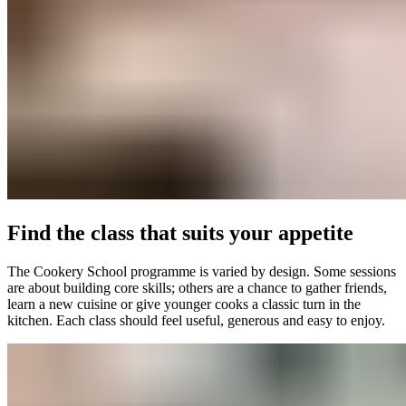
Find the class that suits your appetite​​​​‌ ‍ ​‍​‍‌‍ ‌ ​‍‌‍‍‌‌‍‌ ‌‍‍‌‌‍ ‍​‍​‍​ ‍‍​‍​‍‌ ​ ‌‍​‌‌‍ ‍‌‍‍‌‌ ‌​‌ ‍‌​‍ ‍‌‍‍‌‌‍ ​‍​‍​‍ ​​‍​‍‌‍‍​‌ ​‍‌‍‌‌‌‍‌‍​‍​‍​ ‍‍​‍​‍‌‍‍​‌ ‌​‌ ‌​‌ ​​‌ ​ ​ ‍‍​‍ ​‍ ‌‍ ​​‍ ‌‌‍​‌‌‍ ‍‌‍‌​​‍ ‌‌ ​‍​‍ ‌‌‍‍​‌‍ ‌ ‌​‌‍‌‌‌‍ ​‌ ​ ​‍ ‌‌ ​ ‌ ‌​‌ ‌‌‌‍‌​‌‍‍‌‌‍ ​‍ ‍‌ ‌‍‌‍‌‌‌ ​‍‌‍​ ‌‍‌‌‌‍ ​​‍ ‍‌‍​‌‌ ​​‌ ​​​‍ ‌‍‍‌‌‍ ‍‌ ‌​‌‍‌‌‌‍ ‍‌ ‌​​‍ ‌‍‌‌‌‍‌​‌‍‍‌‌ ‌​​‍ ‌‍ ‌‌‍ ‌‍‌​‌‍‌‌​ ‌‌ ​​‌ ​‍‌‍‌‌‌ ​ ‌‍‌‌‌‍ ‍‌ ‌​‌‍​‌‌ ‌​‌‍‍‌‌‍ ‌‍ ‍​ ‍ ‌‍‍‌‌‍‌​​ ‌‌‍‍​‌‍ ‌ ‌​‌‍‌‌‌‍ ​‌​​ ‌‍ ​‌‍​‌‌ ​ ‌ ​ ‌​‍‌‌‍ ‍‌‍‌​‌‍‌‌‌ ‍​​‍ ‌​ ‍‌​ ​ ​ ‌‌​ ‌‌​ ​‍‌‍​‌​ ‌‍‌‍​ ​‍ ‌​ ​​​ ​‌‌‍‌​​ ‍‌​‍ ‌​ ‌​​ ‌‍​ ‌‌‌‍‌​​‍ ‌‌‍​‍​ ‌ ​ ​ ​ ‌‍​‍ ‌​ ‌‍​ ‍​​ ‌​‌‍​‍‌‍​ ​ ‌‌​ ​‍‌‍​‍​ ‌‍​ ​​​ ‌‌​ ‌‌​ ‍ ‌ ‌​‌ ‍‌‌ ​​‌‍‌‌​ ‌‌‍‍​‌‍ ‌ ‌​‌‍‌‌‌‍ ​‌​​ ‌‍ ​‌‍​‌‌ ​ ‌ ​ ‌​‍‌‌‍ ‍‌‍‌​‌‍‌‌‌ ‍​​ ‍ ‌ ​​‌‍​‌‌ ‌​‌‍‍​​ ‌‌ ​​‌‍​‌‌‍‌ ‌‍‌‌‌​​‍‌ ‌‌‌‍‍‌‌‍ ​‌‍‌​‌‍‌‌‌ ​‍​‍‌‌​ ‌‌‌​​‍‌‌ ‌‍‍ ‌‍‌‌‌ ‍‌​‍‌‌​ ​ ‌​‌​​‍‌‌​ ​ ‌​‌​​‍‌‌​ ​‍​ ​‍‌‍​‍​ ‌ ​ ​​​ ​​‌‍​‌​ ‌‍​ ‌ ​ ​​‌‍​ ‌‍‌‌‌‍​‌​ ‌​​‍‌‌​ ​‍​ ​‍​‍‌‌​ ‌‌‌​‌​​‍ ‍‌‍‍​‌‍‌‌‌‍​‌‌‍‌​‌‍‍‌‌‍ ‍‌‍‌ ​ ‌‍​‍‌‍​‌‌ ​ ‌‍‌‌‌‌‌‌‌ ​‍‌‍ ​​ ‌‌‍‍​‌ ‌​‌ ‌​‌ ​​‌ ​ ​‍‌‌​ ​ ‌​​‌​‍‌‌​ ​‍‌​‌‍​‍‌‌​ ​‍‌​‌‍‌‍ ​​‍ ‌‌‍​‌‌‍ ‍‌‍‌​​‍ ‌‌ ​‍​‍ ‌‌‍‍​‌‍ ‌ ‌​‌‍‌‌‌‍ ​‌ ​ ​‍ ‌‌ ​ ‌ ‌​‌ ‌‌‌‍‌​‌‍‍‌‌‍ ​‍ ‍‌ ‌‍‌‍‌‌‌ ​‍‌‍​ ‌‍‌‌‌‍ ​​‍ ‍‌‍​‌‌ ​​‌ ​​​‍‌‍‌‍‍‌‌‍‌​​ ‌‌‍‍​‌‍ ‌ ‌​‌‍‌‌‌‍ ​‌​​ ‌‍ ​‌‍​‌‌ ​ ‌ ​ ‌​‍‌‌‍ ‍‌‍‌​‌‍‌‌‌ ‍​​‍ ‌​ ‍‌​ ​ ​ ‌‌​ ‌‌​ ​‍‌‍​‌​ ‌‍‌‍​ ​‍ ‌​ ​​​ ​‌‌‍‌​​ ‍‌​‍ ‌​ ‌​​ ‌‍​ ‌‌‌‍‌​​‍ ‌‌‍​‍​ ‌ ​ ​ ​ ‌‍​‍ ‌​ ‌‍​ ‍​​ ‌​‌‍​‍‌‍​ ​ ‌‌​ ​‍‌‍​‍​ ‌‍​ ​​​ ‌‌​ ‌‌​‍‌‍‌ ‌​‌ ‍‌‌ ​​‌‍‌‌​ ‌‌‍‍​‌‍ ‌ ‌​‌‍‌‌‌‍ ​‌​​ ‌‍ ​‌‍​‌‌ ​ ‌ ​ ‌​‍‌‌‍ ‍‌‍‌​‌‍‌‌‌ ‍​​‍‌‍‌ ​​‌‍​‌‌ ‌​‌‍‍​​ ‌‌ ​​‌‍​‌‌‍‌ ‌‍‌‌‌​​‍‌ ‌‌‌‍‍‌‌‍ ​‌‍‌​‌‍‌‌‌ ​‍​‍‌‌​ ‌‌‌​​‍‌‌ ‌‍‍ ‌‍‌‌‌ ‍‌​‍‌‌​ ​ ‌​‌​​‍‌‌​ ​ ‌​‌​​‍‌‌​ ​‍​ ​‍‌‍​‍​ ‌ ​ ​​​ ​​‌‍​‌​ ‌‍​ ‌ ​ ​​‌‍​ ‌‍‌‌‌‍​‌​ ‌​​‍‌‌​ ​‍​ ​‍​‍‌‌​ ‌‌‌​‌​​‍ ‍‌‍‍​‌‍‌‌‌‍​‌‌‍‌​‌‍‍‌‌‍ ‍‌‍‌ ​‍‌‍‌ ​​‌‍‌‌‌ ​‍‌ ​ ‌ ​​‌‍‌‌‌‍​ ‌ ‌​‌‍‍‌‌ ‌‍‌‍‌‌​ ‌‌ ​​‌ ‌‌‌‍​‍‌‍ ​‌‍‍‌‌ ​ ‌‍‍​‌‍‌‌‌‍‌​​‍​‍‌ ‌
The Cookery School programme is varied by design. Some sessions
are about building core skills; others are a chance to gather friends,
learn a new cuisine or give younger cooks a classic turn in the
kitchen. Each class should feel useful, generous and easy to enjoy.​​​​‌ ‍ ​‍​‍‌‍ ‌ ​‍‌‍‍‌‌‍‌ ‌‍‍‌‌‍ ‍​‍​‍​ ‍‍​‍​‍‌ ​ ‌‍​‌‌‍ ‍‌‍‍‌‌ ‌​‌ ‍‌​‍ ‍‌‍‍‌‌‍ ​‍​‍​‍ ​​‍​‍‌‍‍​‌ ​‍‌‍‌‌‌‍‌‍​‍​‍​ ‍‍​‍​‍‌‍‍​‌ ‌​‌ ‌​‌ ​​‌ ​ ​ ‍‍​‍ ​‍ ‌‍ ​​‍ ‌‌‍​‌‌‍ ‍‌‍‌​​‍ ‌‌ ​‍​‍ ‌‌‍‍​‌‍ ‌ ‌​‌‍‌‌‌‍ ​‌ ​ ​‍ ‌‌ ​ ‌ ‌​‌ ‌‌‌‍‌​‌‍‍‌‌‍ ​‍ ‍‌ ‌‍‌‍‌‌‌ ​‍‌‍​ ‌‍‌‌‌‍ ​​‍ ‍‌‍​‌‌ ​​‌ ​​​‍ ‌‍‍‌‌‍ ‍‌ ‌​‌‍‌‌‌‍ ‍‌ ‌​​‍ ‌‍‌‌‌‍‌​‌‍‍‌‌ ‌​​‍ ‌‍ ‌‌‍ ‌‍‌​‌‍‌‌​ ‌‌ ​​‌ ​‍‌‍‌‌‌ ​ ‌‍‌‌‌‍ ‍‌ ‌​‌‍​‌‌ ‌​‌‍‍‌‌‍ ‌‍ ‍​ ‍ ‌‍‍‌‌‍‌​​ ‌‌‍‍​‌‍ ‌ ‌​‌‍‌‌‌‍ ​‌​​ ‌‍ ​‌‍​‌‌ ​ ‌ ​ ‌​‍‌‌‍ ‍‌‍‌​‌‍‌‌‌ ‍​​‍ ‌​ ‍‌​ ​ ​ ‌‌​ ‌‌​ ​‍‌‍​‌​ ‌‍‌‍​ ​‍ ‌​ ​​​ ​‌‌‍‌​​ ‍‌​‍ ‌​ ‌​​ ‌‍​ ‌‌‌‍‌​​‍ ‌‌‍​‍​ ‌ ​ ​ ​ ‌‍​‍ ‌​ ‌‍​ ‍​​ ‌​‌‍​‍‌‍​ ​ ‌‌​ ​‍‌‍​‍​ ‌‍​ ​​​ ‌‌​ ‌‌​ ‍ ‌ ‌​‌ ‍‌‌ ​​‌‍‌‌​ ‌‌‍‍​‌‍ ‌ ‌​‌‍‌‌‌‍ ​‌​​ ‌‍ ​‌‍​‌‌ ​ ‌ ​ ‌​‍‌‌‍ ‍‌‍‌​‌‍‌‌‌ ‍​​ ‍ ‌ ​​‌‍​‌‌ ‌​‌‍‍​​ ‌‌ ​​‌‍​‌‌‍‌ ‌‍‌‌‌​​‍‌ ‌‌‌‍‍‌‌‍ ​‌‍‌​‌‍‌‌‌ ​‍​‍‌‌​ ‌‌‌​​‍‌‌ ‌‍‍ ‌‍‌‌‌ ‍‌​‍‌‌​ ​ ‌​‌​​‍‌‌​ ​ ‌​‌​​‍‌‌​ ​‍​ ​‍‌‍​‍​ ‌ ​ ​​​ ​​‌‍​‌​ ‌‍​ ‌ ​ ​​‌‍​ ‌‍‌‌‌‍​‌​ ‌​​‍‌‌​ ​‍​ ​‍​‍‌‌​ ‌‌‌​‌​​‍ ‍‌‍​‍‌‍ ‌‍‌​‌ ‍‌​ ‌‍​‍‌‍​‌‌ ​ ‌‍‌‌‌‌‌‌‌ ​‍‌‍ ​​ ‌‌‍‍​‌ ‌​‌ ‌​‌ ​​‌ ​ ​‍‌‌​ ​ ‌​​‌​‍‌‌​ ​‍‌​‌‍​‍‌‌​ ​‍‌​‌‍‌‍ ​​‍ ‌‌‍​‌‌‍ ‍‌‍‌​​‍ ‌‌ ​‍​‍ ‌‌‍‍​‌‍ ‌ ‌​‌‍‌‌‌‍ ​‌ ​ ​‍ ‌‌ ​ ‌ ‌​‌ ‌‌‌‍‌​‌‍‍‌‌‍ ​‍ ‍‌ ‌‍‌‍‌‌‌ ​‍‌‍​ ‌‍‌‌‌‍ ​​‍ ‍‌‍​‌‌ ​​‌ ​​​‍‌‍‌‍‍‌‌‍‌​​ ‌‌‍‍​‌‍ ‌ ‌​‌‍‌‌‌‍ ​‌​​ ‌‍ ​‌‍​‌‌ ​ ‌ ​ ‌​‍‌‌‍ ‍‌‍‌​‌‍‌‌‌ ‍​​‍ ‌​ ‍‌​ ​ ​ ‌‌​ ‌‌​ ​‍‌‍​‌​ ‌‍‌‍​ ​‍ ‌​ ​​​ ​‌‌‍‌​​ ‍‌​‍ ‌​ ‌​​ ‌‍​ ‌‌‌‍‌​​‍ ‌‌‍​‍​ ‌ ​ ​ ​ ‌‍​‍ ‌​ ‌‍​ ‍​​ ‌​‌‍​‍‌‍​ ​ ‌‌​ ​‍‌‍​‍​ ‌‍​ ​​​ ‌‌​ ‌‌​‍‌‍‌ ‌​‌ ‍‌‌ ​​‌‍‌‌​ ‌‌‍‍​‌‍ ‌ ‌​‌‍‌‌‌‍ ​‌​​ ‌‍ ​‌‍​‌‌ ​ ‌ ​ ‌​‍‌‌‍ ‍‌‍‌​‌‍‌‌‌ ‍​​‍‌‍‌ ​​‌‍​‌‌ ‌​‌‍‍​​ ‌‌ ​​‌‍​‌‌‍‌ ‌‍‌‌‌​​‍‌ ‌‌‌‍‍‌‌‍ ​‌‍‌​‌‍‌‌‌ ​‍​‍‌‌​ ‌‌‌​​‍‌‌ ‌‍‍ ‌‍‌‌‌ ‍‌​‍‌‌​ ​ ‌​‌​​‍‌‌​ ​ ‌​‌​​‍‌‌​ ​‍​ ​‍‌‍​‍​ ‌ ​ ​​​ ​​‌‍​‌​ ‌‍​ ‌ ​ ​​‌‍​ ‌‍‌‌‌‍​‌​ ‌​​‍‌‌​ ​‍​ ​‍​‍‌‌​ ‌‌‌​‌​​‍ ‍‌‍​‍‌‍ ‌‍‌​‌ ‍‌​‍‌‍‌ ​​‌‍‌‌‌ ​‍‌ ​ ‌ ​​‌‍‌‌‌‍​ ‌ ‌​‌‍‍‌‌ ‌‍‌‍‌‌​ ‌‌ ​​‌ ‌‌‌‍​‍‌‍ ​‌‍‍‌‌ ​ ‌‍‍​‌‍‌‌‌‍‌​​‍​‍‌ ‌