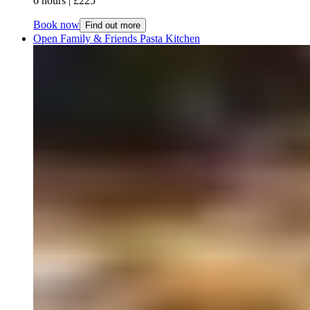
6 hours​​​​‌ ‍ ​‍​‍‌‍ ‌ ​‍‌‍‍‌‌‍‌ ‌‍‍‌‌‍ ‍​‍​‍​ ‍‍​‍​‍‌ ​ ‌‍​‌‌‍ ‍‌‍‍‌‌ ‌​‌ ‍‌​‍ ‍‌‍‍‌‌‍ ​‍​‍​‍ ​​‍​‍‌‍‍​‌ ​‍‌‍‌‌‌‍‌‍​‍​‍​ ‍‍​‍​‍‌‍‍​‌ ‌​‌ ‌​‌ ​​‌ ​ ​ ‍‍​‍ ​‍ ‌‍ ​​‍ ‌‌‍​‌‌‍ ‍‌‍‌​​‍ ‌‌ ​‍​‍ ‌‌‍‍​‌‍ ‌ ‌​‌‍‌‌‌‍ ​‌ ​ ​‍ ‌‌ ​ ‌ ‌​‌ ‌‌‌‍‌​‌‍‍‌‌‍ ​‍ ‍‌ ‌‍‌‍‌‌‌ ​‍‌‍​ ‌‍‌‌‌‍ ​​‍ ‍‌‍​‌‌ ​​‌ ​​​‍ ‌‍‍‌‌‍ ‍‌ ‌​‌‍‌‌‌‍ ‍‌ ‌​​‍ ‌‍‌‌‌‍‌​‌‍‍‌‌ ‌​​‍ ‌‍ ‌‌‍ ‌‍‌​‌‍‌‌​ ‌‌ ​​‌ ​‍‌‍‌‌‌ ​ ‌‍‌‌‌‍ ‍‌ ‌​‌‍​‌‌ ‌​‌‍‍‌‌‍ ‌‍ ‍​ ‍ ‌‍‍‌‌‍‌​​ ‌‌‍‌‍​ ​‍‌‍‌‍​ ‍​‌‍‌‍​ ​‍​ ‌‍​ ​ ​‍ ‌‌‍​ ​ ​ ‌‍‌‌​ ‍​​‍ ‌​ ‌​‌‍‌‍​ ​‌​ ‍‌​‍ ‌‌‍​‌​ ‌​​ ​‍​ ‌‍​‍ ‌‌‍​‌‌‍​‍​ ‍​​ ‌ ‌‍​‍‌‍​‍‌‍‌‌​ ‌‌​ ‌​​ ​ ​ ‌ ​ ‍‌​ ‍ ‌ ‌​‌ ‍‌‌ ​​‌‍‌‌​ ‌‌‍‍​‌‍ ‌ ‌​‌‍‌‌‌‍ ​‌​​ ‌‍ ​‌‍​‌‌ ​ ‌ ​ ​ ‍ ‌ ​​‌‍​‌‌ ‌​‌‍‍​​ ‌‌ ‌​‌‍‍‌‌‍ ‌‌‍‌‌​ ‌‍​‍‌‍​‌‌ ​ ‌‍‌‌‌‌‌‌‌ ​‍‌‍ ​​ ‌‌‍‍​‌ ‌​‌ ‌​‌ ​​‌ ​ ​‍‌‌​ ​ ‌​​‌​‍‌‌​ ​‍‌​‌‍​‍‌‌​ ​‍‌​‌‍‌‍ ​​‍ ‌‌‍​‌‌‍ ‍‌‍‌​​‍ ‌‌ ​‍​‍ ‌‌‍‍​‌‍ ‌ ‌​‌‍‌‌‌‍ ​‌ ​ ​‍ ‌‌ ​ ‌ ‌​‌ ‌‌‌‍‌​‌‍‍‌‌‍ ​‍ ‍‌ ‌‍‌‍‌‌‌ ​‍‌‍​ ‌‍‌‌‌‍ ​​‍ ‍‌‍​‌‌ ​​‌ ​​​‍‌‍‌‍‍‌‌‍‌​​ ‌‌‍‌‍​ ​‍‌‍‌‍​ ‍​‌‍‌‍​ ​‍​ ‌‍​ ​ ​‍ ‌‌‍​ ​ ​ ‌‍‌‌​ ‍​​‍ ‌​ ‌​‌‍‌‍​ ​‌​ ‍‌​‍ ‌‌‍​‌​ ‌​​ ​‍​ ‌‍​‍ ‌‌‍​‌‌‍​‍​ ‍​​ ‌ ‌‍​‍‌‍​‍‌‍‌‌​ ‌‌​ ‌​​ ​ ​ ‌ ​ ‍‌​‍‌‍‌ ‌​‌ ‍‌‌ ​​‌‍‌‌​ ‌‌‍‍​‌‍ ‌ ‌​‌‍‌‌‌‍ ​‌​​ ‌‍ ​‌‍​‌‌ ​ ‌ ​ ​‍‌‍‌ ​​‌‍​‌‌ ‌​‌‍‍​​ ‌‌ ‌​‌‍‍‌‌‍ ‌‌‍‌‌​‍‌‍‌ ​​‌‍‌‌‌ ​‍‌ ​ ‌ ​​‌‍‌‌‌‍​ ‌ ‌​‌‍‍‌‌ ‌‍‌‍‌‌​ ‌‌ ​​‌ ‌‌‌‍​‍‌‍ ​‌‍‍‌‌ ​ ‌‍‍​‌‍‌‌‌‍‌​​‍​‍‌ ‌ | £225​​​​‌ ‍ ​‍​‍‌‍ ‌ ​‍‌‍‍‌‌‍‌ ‌‍‍‌‌‍ ‍​‍​‍​ ‍‍​‍​‍‌ ​ ‌‍​‌‌‍ ‍‌‍‍‌‌ ‌​‌ ‍‌​‍ ‍‌‍‍‌‌‍ ​‍​‍​‍ ​​‍​‍‌‍‍​‌ ​‍‌‍‌‌‌‍‌‍​‍​‍​ ‍‍​‍​‍‌‍‍​‌ ‌​‌ ‌​‌ ​​‌ ​ ​ ‍‍​‍ ​‍ ‌‍ ​​‍ ‌‌‍​‌‌‍ ‍‌‍‌​​‍ ‌‌ ​‍​‍ ‌‌‍‍​‌‍ ‌ ‌​‌‍‌‌‌‍ ​‌ ​ ​‍ ‌‌ ​ ‌ ‌​‌ ‌‌‌‍‌​‌‍‍‌‌‍ ​‍ ‍‌ ‌‍‌‍‌‌‌ ​‍‌‍​ ‌‍‌‌‌‍ ​​‍ ‍‌‍​‌‌ ​​‌ ​​​‍ ‌‍‍‌‌‍ ‍‌ ‌​‌‍‌‌‌‍ ‍‌ ‌​​‍ ‌‍‌‌‌‍‌​‌‍‍‌‌ ‌​​‍ ‌‍ ‌‌‍ ‌‍‌​‌‍‌‌​ ‌‌ ​​‌ ​‍‌‍‌‌‌ ​ ‌‍‌‌‌‍ ‍‌ ‌​‌‍​‌‌ ‌​‌‍‍‌‌‍ ‌‍ ‍​ ‍ ‌‍‍‌‌‍‌​​ ‌‌‍‌‍​ ​‍‌‍‌‍​ ‍​‌‍‌‍​ ​‍​ ‌‍​ ​ ​‍ ‌‌‍​ ​ ​ ‌‍‌‌​ ‍​​‍ ‌​ ‌​‌‍‌‍​ ​‌​ ‍‌​‍ ‌‌‍​‌​ ‌​​ ​‍​ ‌‍​‍ ‌‌‍​‌‌‍​‍​ ‍​​ ‌ ‌‍​‍‌‍​‍‌‍‌‌​ ‌‌​ ‌​​ ​ ​ ‌ ​ ‍‌​ ‍ ‌ ‌​‌ ‍‌‌ ​​‌‍‌‌​ ‌‌‍‍​‌‍ ‌ ‌​‌‍‌‌‌‍ ​‌​​ ‌‍ ​‌‍​‌‌ ​ ‌ ​ ​ ‍ ‌ ​​‌‍​‌‌ ‌​‌‍‍​​ ‌‌ ​​‌ ​‍‌‍‍‌‌‍​ ‌‍‌‌​ ‌‍​‍‌‍​‌‌ ​ ‌‍‌‌‌‌‌‌‌ ​‍‌‍ ​​ ‌‌‍‍​‌ ‌​‌ ‌​‌ ​​‌ ​ ​‍‌‌​ ​ ‌​​‌​‍‌‌​ ​‍‌​‌‍​‍‌‌​ ​‍‌​‌‍‌‍ ​​‍ ‌‌‍​‌‌‍ ‍‌‍‌​​‍ ‌‌ ​‍​‍ ‌‌‍‍​‌‍ ‌ ‌​‌‍‌‌‌‍ ​‌ ​ ​‍ ‌‌ ​ ‌ ‌​‌ ‌‌‌‍‌​‌‍‍‌‌‍ ​‍ ‍‌ ‌‍‌‍‌‌‌ ​‍‌‍​ ‌‍‌‌‌‍ ​​‍ ‍‌‍​‌‌ ​​‌ ​​​‍‌‍‌‍‍‌‌‍‌​​ ‌‌‍‌‍​ ​‍‌‍‌‍​ ‍​‌‍‌‍​ ​‍​ ‌‍​ ​ ​‍ ‌‌‍​ ​ ​ ‌‍‌‌​ ‍​​‍ ‌​ ‌​‌‍‌‍​ ​‌​ ‍‌​‍ ‌‌‍​‌​ ‌​​ ​‍​ ‌‍​‍ ‌‌‍​‌‌‍​‍​ ‍​​ ‌ ‌‍​‍‌‍​‍‌‍‌‌​ ‌‌​ ‌​​ ​ ​ ‌ ​ ‍‌​‍‌‍‌ ‌​‌ ‍‌‌ ​​‌‍‌‌​ ‌‌‍‍​‌‍ ‌ ‌​‌‍‌‌‌‍ ​‌​​ ‌‍ ​‌‍​‌‌ ​ ‌ ​ ​‍‌‍‌ ​​‌‍​‌‌ ‌​‌‍‍​​ ‌‌ ​​‌ ​‍‌‍‍‌‌‍​ ‌‍‌‌​‍‌‍‌ ​​‌‍‌‌‌ ​‍‌ ​ ‌ ​​‌‍‌‌‌‍​ ‌ ‌​‌‍‍‌‌ ‌‍‌‍‌‌​ ‌‌ ​​‌ ‌‌‌‍​‍‌‍ ​‌‍‍‌‌ ​ ‌‍‍​‌‍‌‌‌‍‌​​‍​‍‌ ‌
Book now
Find out more
Open Family & Friends Pasta Kitchen​​​​‌ ‍ ​‍​‍‌‍ ‌ ​‍‌‍‍‌‌‍‌ ‌‍‍‌‌‍ ‍​‍​‍​ ‍‍​‍​‍‌ ​ ‌‍​‌‌‍ ‍‌‍‍‌‌ ‌​‌ ‍‌​‍ ‍‌‍‍‌‌‍ ​‍​‍​‍ ​​‍​‍‌‍‍​‌ ​‍‌‍‌‌‌‍‌‍​‍​‍​ ‍‍​‍​‍‌‍‍​‌ ‌​‌ ‌​‌ ​​‌ ​ ​ ‍‍​‍ ​‍ ‌‍ ​​‍ ‌‌‍​‌‌‍ ‍‌‍‌​​‍ ‌‌ ​‍​‍ ‌‌‍‍​‌‍ ‌ ‌​‌‍‌‌‌‍ ​‌ ​ ​‍ ‌‌ ​ ‌ ‌​‌ ‌‌‌‍‌​‌‍‍‌‌‍ ​‍ ‍‌ ‌‍‌‍‌‌‌ ​‍‌‍​ ‌‍‌‌‌‍ ​​‍ ‍‌‍​‌‌ ​​‌ ​​​‍ ‌‍‍‌‌‍ ‍‌ ‌​‌‍‌‌‌‍ ‍‌ ‌​​‍ ‌‍‌‌‌‍‌​‌‍‍‌‌ ‌​​‍ ‌‍ ‌‌‍ ‌‍‌​‌‍‌‌​ ‌‌ ​​‌ ​‍‌‍‌‌‌ ​ ‌‍‌‌‌‍ ‍‌ ‌​‌‍​‌‌ ‌​‌‍‍‌‌‍ ‌‍ ‍​ ‍ ‌‍‍‌‌‍‌​​ ‌​ ‍‌‌‍​‌​ ‌ ‌‍​‍‌‍​ ​ ‌‍‌‍‌​​ ‌‌​‍ ‌‌‍​‌​ ‍‌​ ‌​‌‍​‌​‍ ‌​ ‌​​ ‍‌‌‍‌‍‌‍‌​​‍ ‌‌‍​‍​ ‌ ​ ‍​​ ‌‍​‍ ‌​ ​​​ ‍‌‌‍​‍‌‍‌​​ ​ ‌‍​‍‌‍‌‌‌‍​‍​ ‌​‌‍​‍​ ​‌‌‍​‌​ ‍ ‌ ‌​‌ ‍‌‌ ​​‌‍‌‌​ ‌‌‍‍​‌‍ ‌ ‌​‌‍‌‌‌‍ ​‌​​ ‌‍ ​‌‍​‌‌ ​ ‌ ​ ​ ‍ ‌ ​​‌‍​‌‌ ‌​‌‍‍​​ ‌‌ ‌​‌‍‍‌‌ ‌​‌‍ ​‌‍‌‌​ ‌‍​‍‌‍​‌‌ ​ ‌‍‌‌‌‌‌‌‌ ​‍‌‍ ​​ ‌‌‍‍​‌ ‌​‌ ‌​‌ ​​‌ ​ ​‍‌‌​ ​ ‌​​‌​‍‌‌​ ​‍‌​‌‍​‍‌‌​ ​‍‌​‌‍‌‍ ​​‍ ‌‌‍​‌‌‍ ‍‌‍‌​​‍ ‌‌ ​‍​‍ ‌‌‍‍​‌‍ ‌ ‌​‌‍‌‌‌‍ ​‌ ​ ​‍ ‌‌ ​ ‌ ‌​‌ ‌‌‌‍‌​‌‍‍‌‌‍ ​‍ ‍‌ ‌‍‌‍‌‌‌ ​‍‌‍​ ‌‍‌‌‌‍ ​​‍ ‍‌‍​‌‌ ​​‌ ​​​‍‌‍‌‍‍‌‌‍‌​​ ‌​ ‍‌‌‍​‌​ ‌ ‌‍​‍‌‍​ ​ ‌‍‌‍‌​​ ‌‌​‍ ‌‌‍​‌​ ‍‌​ ‌​‌‍​‌​‍ ‌​ ‌​​ ‍‌‌‍‌‍‌‍‌​​‍ ‌‌‍​‍​ ‌ ​ ‍​​ ‌‍​‍ ‌​ ​​​ ‍‌‌‍​‍‌‍‌​​ ​ ‌‍​‍‌‍‌‌‌‍​‍​ ‌​‌‍​‍​ ​‌‌‍​‌​‍‌‍‌ ‌​‌ ‍‌‌ ​​‌‍‌‌​ ‌‌‍‍​‌‍ ‌ ‌​‌‍‌‌‌‍ ​‌​​ ‌‍ ​‌‍​‌‌ ​ ‌ ​ ​‍‌‍‌ ​​‌‍​‌‌ ‌​‌‍‍​​ ‌‌ ‌​‌‍‍‌‌ ‌​‌‍ ​‌‍‌‌​‍‌‍‌ ​​‌‍‌‌‌ ​‍‌ ​ ‌ ​​‌‍‌‌‌‍​ ‌ ‌​‌‍‍‌‌ ‌‍‌‍‌‌​ ‌‌ ​​‌ ‌‌‌‍​‍‌‍ ​‌‍‍‌‌ ​ ‌‍‍​‌‍‌‌‌‍‌​​‍​‍‌ ‌