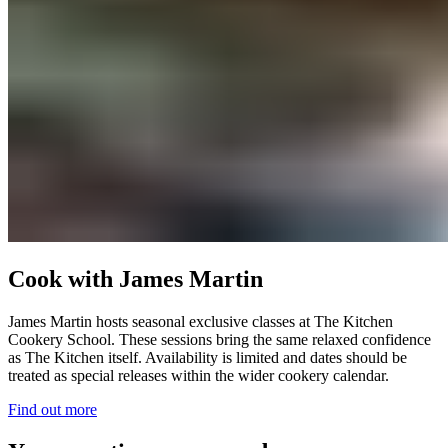
Cook with James Martin​​​​‌ ‍ ​‍​‍‌‍ ‌ ​‍‌‍‍‌‌‍‌ ‌‍‍‌‌‍ ‍​‍​‍​ ‍‍​‍​‍‌ ​ ‌‍​‌‌‍ ‍‌‍‍‌‌ ‌​‌ ‍‌​‍ ‍‌‍‍‌‌‍ ​‍​‍​‍ ​​‍​‍‌‍‍​‌ ​‍‌‍‌‌‌‍‌‍​‍​‍​ ‍‍​‍​‍‌‍‍​‌ ‌​‌ ‌​‌ ​​‌ ​ ​ ‍‍​‍ ​‍ ‌‍ ​​‍ ‌‌‍​‌‌‍ ‍‌‍‌​​‍ ‌‌ ​‍​‍ ‌‌‍‍​‌‍ ‌ ‌​‌‍‌‌‌‍ ​‌ ​ ​‍ ‌‌ ​ ‌ ‌​‌ ‌‌‌‍‌​‌‍‍‌‌‍ ​‍ ‍‌ ‌‍‌‍‌‌‌ ​‍‌‍​ ‌‍‌‌‌‍ ​​‍ ‍‌‍​‌‌ ​​‌ ​​​‍ ‌‍‍‌‌‍ ‍‌ ‌​‌‍‌‌‌‍ ‍‌ ‌​​‍ ‌‍‌‌‌‍‌​‌‍‍‌‌ ‌​​‍ ‌‍ ‌‌‍ ‌‍‌​‌‍‌‌​ ‌‌ ​​‌ ​‍‌‍‌‌‌ ​ ‌‍‌‌‌‍ ‍‌ ‌​‌‍​‌‌ ‌​‌‍‍‌‌‍ ‌‍ ‍​ ‍ ‌‍‍‌‌‍‌​​ ‌‌‍‍​‌‍ ‌ ‌​‌‍‌‌‌‍ ​‌​​ ‌‍ ​‌‍​‌‌ ​ ‌ ​ ‌​‍‌‌‍ ‍‌‍‌​‌‍‌‌‌ ‍​​‍ ‌​ ‍‌​ ​ ​ ‌‌​ ‌‌​ ​‍‌‍​‌​ ‌‍‌‍​ ​‍ ‌​ ​​​ ​‌‌‍‌​​ ‍‌​‍ ‌​ ‌​​ ‌‍​ ‌‌‌‍‌​​‍ ‌‌‍​‍​ ‌ ​ ​ ​ ‌‍​‍ ‌​ ‌‍​ ‍​​ ‌​‌‍​‍‌‍​ ​ ‌‌​ ​‍‌‍​‍​ ‌‍​ ​​​ ‌‌​ ‌‌​ ‍ ‌ ‌​‌ ‍‌‌ ​​‌‍‌‌​ ‌‌‍‍​‌‍ ‌ ‌​‌‍‌‌‌‍ ​‌​​ ‌‍ ​‌‍​‌‌ ​ ‌ ​ ‌​‍‌‌‍ ‍‌‍‌​‌‍‌‌‌ ‍​​ ‍ ‌ ​​‌‍​‌‌ ‌​‌‍‍​​ ‌‌ ​​‌‍​‌‌‍‌ ‌‍‌‌‌​​‍‌ ‌‌‌‍‍‌‌‍ ​‌‍‌​‌‍‌‌‌ ​‍​‍‌‌​ ‌‌‌​​‍‌‌ ‌‍‍ ‌‍‌‌‌ ‍‌​‍‌‌​ ​ ‌​‌​​‍‌‌​ ​ ‌​‌​​‍‌‌​ ​‍​ ​‍​ ​​​ ​‌‌‍​‍​ ‍‌​ ‌‍‌‍​‌‌‍‌‍‌‍​‌​ ‌​‌‍‌‍‌‍​ ​ ‌​​‍‌‌​ ​‍​ ​‍​‍‌‌​ ‌‌‌​‌​​‍ ‍‌‍‍​‌‍‌‌‌‍​‌‌‍‌​‌‍‍‌‌‍ ‍‌‍‌ ​ ‌‍​‍‌‍​‌‌ ​ ‌‍‌‌‌‌‌‌‌ ​‍‌‍ ​​ ‌‌‍‍​‌ ‌​‌ ‌​‌ ​​‌ ​ ​‍‌‌​ ​ ‌​​‌​‍‌‌​ ​‍‌​‌‍​‍‌‌​ ​‍‌​‌‍‌‍ ​​‍ ‌‌‍​‌‌‍ ‍‌‍‌​​‍ ‌‌ ​‍​‍ ‌‌‍‍​‌‍ ‌ ‌​‌‍‌‌‌‍ ​‌ ​ ​‍ ‌‌ ​ ‌ ‌​‌ ‌‌‌‍‌​‌‍‍‌‌‍ ​‍ ‍‌ ‌‍‌‍‌‌‌ ​‍‌‍​ ‌‍‌‌‌‍ ​​‍ ‍‌‍​‌‌ ​​‌ ​​​‍‌‍‌‍‍‌‌‍‌​​ ‌‌‍‍​‌‍ ‌ ‌​‌‍‌‌‌‍ ​‌​​ ‌‍ ​‌‍​‌‌ ​ ‌ ​ ‌​‍‌‌‍ ‍‌‍‌​‌‍‌‌‌ ‍​​‍ ‌​ ‍‌​ ​ ​ ‌‌​ ‌‌​ ​‍‌‍​‌​ ‌‍‌‍​ ​‍ ‌​ ​​​ ​‌‌‍‌​​ ‍‌​‍ ‌​ ‌​​ ‌‍​ ‌‌‌‍‌​​‍ ‌‌‍​‍​ ‌ ​ ​ ​ ‌‍​‍ ‌​ ‌‍​ ‍​​ ‌​‌‍​‍‌‍​ ​ ‌‌​ ​‍‌‍​‍​ ‌‍​ ​​​ ‌‌​ ‌‌​‍‌‍‌ ‌​‌ ‍‌‌ ​​‌‍‌‌​ ‌‌‍‍​‌‍ ‌ ‌​‌‍‌‌‌‍ ​‌​​ ‌‍ ​‌‍​‌‌ ​ ‌ ​ ‌​‍‌‌‍ ‍‌‍‌​‌‍‌‌‌ ‍​​‍‌‍‌ ​​‌‍​‌‌ ‌​‌‍‍​​ ‌‌ ​​‌‍​‌‌‍‌ ‌‍‌‌‌​​‍‌ ‌‌‌‍‍‌‌‍ ​‌‍‌​‌‍‌‌‌ ​‍​‍‌‌​ ‌‌‌​​‍‌‌ ‌‍‍ ‌‍‌‌‌ ‍‌​‍‌‌​ ​ ‌​‌​​‍‌‌​ ​ ‌​‌​​‍‌‌​ ​‍​ ​‍​ ​​​ ​‌‌‍​‍​ ‍‌​ ‌‍‌‍​‌‌‍‌‍‌‍​‌​ ‌​‌‍‌‍‌‍​ ​ ‌​​‍‌‌​ ​‍​ ​‍​‍‌‌​ ‌‌‌​‌​​‍ ‍‌‍‍​‌‍‌‌‌‍​‌‌‍‌​‌‍‍‌‌‍ ‍‌‍‌ ​‍‌‍‌ ​​‌‍‌‌‌ ​‍‌ ​ ‌ ​​‌‍‌‌‌‍​ ‌ ‌​‌‍‍‌‌ ‌‍‌‍‌‌​ ‌‌ ​​‌ ‌‌‌‍​‍‌‍ ​‌‍‍‌‌ ​ ‌‍‍​‌‍‌‌‌‍‌​​‍​‍‌ ‌
James Martin hosts seasonal exclusive classes at The Kitchen
Cookery School. These sessions bring the same relaxed confidence
as The Kitchen itself. Availability is limited and dates should be
treated as special releases within the wider cookery calendar.​​​​‌ ‍ ​‍​‍‌‍ ‌ ​‍‌‍‍‌‌‍‌ ‌‍‍‌‌‍ ‍​‍​‍​ ‍‍​‍​‍‌ ​ ‌‍​‌‌‍ ‍‌‍‍‌‌ ‌​‌ ‍‌​‍ ‍‌‍‍‌‌‍ ​‍​‍​‍ ​​‍​‍‌‍‍​‌ ​‍‌‍‌‌‌‍‌‍​‍​‍​ ‍‍​‍​‍‌‍‍​‌ ‌​‌ ‌​‌ ​​‌ ​ ​ ‍‍​‍ ​‍ ‌‍ ​​‍ ‌‌‍​‌‌‍ ‍‌‍‌​​‍ ‌‌ ​‍​‍ ‌‌‍‍​‌‍ ‌ ‌​‌‍‌‌‌‍ ​‌ ​ ​‍ ‌‌ ​ ‌ ‌​‌ ‌‌‌‍‌​‌‍‍‌‌‍ ​‍ ‍‌ ‌‍‌‍‌‌‌ ​‍‌‍​ ‌‍‌‌‌‍ ​​‍ ‍‌‍​‌‌ ​​‌ ​​​‍ ‌‍‍‌‌‍ ‍‌ ‌​‌‍‌‌‌‍ ‍‌ ‌​​‍ ‌‍‌‌‌‍‌​‌‍‍‌‌ ‌​​‍ ‌‍ ‌‌‍ ‌‍‌​‌‍‌‌​ ‌‌ ​​‌ ​‍‌‍‌‌‌ ​ ‌‍‌‌‌‍ ‍‌ ‌​‌‍​‌‌ ‌​‌‍‍‌‌‍ ‌‍ ‍​ ‍ ‌‍‍‌‌‍‌​​ ‌‌‍‍​‌‍ ‌ ‌​‌‍‌‌‌‍ ​‌​​ ‌‍ ​‌‍​‌‌ ​ ‌ ​ ‌​‍‌‌‍ ‍‌‍‌​‌‍‌‌‌ ‍​​‍ ‌​ ‍‌​ ​ ​ ‌‌​ ‌‌​ ​‍‌‍​‌​ ‌‍‌‍​ ​‍ ‌​ ​​​ ​‌‌‍‌​​ ‍‌​‍ ‌​ ‌​​ ‌‍​ ‌‌‌‍‌​​‍ ‌‌‍​‍​ ‌ ​ ​ ​ ‌‍​‍ ‌​ ‌‍​ ‍​​ ‌​‌‍​‍‌‍​ ​ ‌‌​ ​‍‌‍​‍​ ‌‍​ ​​​ ‌‌​ ‌‌​ ‍ ‌ ‌​‌ ‍‌‌ ​​‌‍‌‌​ ‌‌‍‍​‌‍ ‌ ‌​‌‍‌‌‌‍ ​‌​​ ‌‍ ​‌‍​‌‌ ​ ‌ ​ ‌​‍‌‌‍ ‍‌‍‌​‌‍‌‌‌ ‍​​ ‍ ‌ ​​‌‍​‌‌ ‌​‌‍‍​​ ‌‌ ​​‌‍​‌‌‍‌ ‌‍‌‌‌​​‍‌ ‌‌‌‍‍‌‌‍ ​‌‍‌​‌‍‌‌‌ ​‍​‍‌‌​ ‌‌‌​​‍‌‌ ‌‍‍ ‌‍‌‌‌ ‍‌​‍‌‌​ ​ ‌​‌​​‍‌‌​ ​ ‌​‌​​‍‌‌​ ​‍​ ​‍​ ​​​ ​‌‌‍​‍​ ‍‌​ ‌‍‌‍​‌‌‍‌‍‌‍​‌​ ‌​‌‍‌‍‌‍​ ​ ‌​​‍‌‌​ ​‍​ ​‍​‍‌‌​ ‌‌‌​‌​​‍ ‍‌‍​‍‌‍ ‌‍‌​‌ ‍‌​ ‌‍​‍‌‍​‌‌ ​ ‌‍‌‌‌‌‌‌‌ ​‍‌‍ ​​ ‌‌‍‍​‌ ‌​‌ ‌​‌ ​​‌ ​ ​‍‌‌​ ​ ‌​​‌​‍‌‌​ ​‍‌​‌‍​‍‌‌​ ​‍‌​‌‍‌‍ ​​‍ ‌‌‍​‌‌‍ ‍‌‍‌​​‍ ‌‌ ​‍​‍ ‌‌‍‍​‌‍ ‌ ‌​‌‍‌‌‌‍ ​‌ ​ ​‍ ‌‌ ​ ‌ ‌​‌ ‌‌‌‍‌​‌‍‍‌‌‍ ​‍ ‍‌ ‌‍‌‍‌‌‌ ​‍‌‍​ ‌‍‌‌‌‍ ​​‍ ‍‌‍​‌‌ ​​‌ ​​​‍‌‍‌‍‍‌‌‍‌​​ ‌‌‍‍​‌‍ ‌ ‌​‌‍‌‌‌‍ ​‌​​ ‌‍ ​‌‍​‌‌ ​ ‌ ​ ‌​‍‌‌‍ ‍‌‍‌​‌‍‌‌‌ ‍​​‍ ‌​ ‍‌​ ​ ​ ‌‌​ ‌‌​ ​‍‌‍​‌​ ‌‍‌‍​ ​‍ ‌​ ​​​ ​‌‌‍‌​​ ‍‌​‍ ‌​ ‌​​ ‌‍​ ‌‌‌‍‌​​‍ ‌‌‍​‍​ ‌ ​ ​ ​ ‌‍​‍ ‌​ ‌‍​ ‍​​ ‌​‌‍​‍‌‍​ ​ ‌‌​ ​‍‌‍​‍​ ‌‍​ ​​​ ‌‌​ ‌‌​‍‌‍‌ ‌​‌ ‍‌‌ ​​‌‍‌‌​ ‌‌‍‍​‌‍ ‌ ‌​‌‍‌‌‌‍ ​‌​​ ‌‍ ​‌‍​‌‌ ​ ‌ ​ ‌​‍‌‌‍ ‍‌‍‌​‌‍‌‌‌ ‍​​‍‌‍‌ ​​‌‍​‌‌ ‌​‌‍‍​​ ‌‌ ​​‌‍​‌‌‍‌ ‌‍‌‌‌​​‍‌ ‌‌‌‍‍‌‌‍ ​‌‍‌​‌‍‌‌‌ ​‍​‍‌‌​ ‌‌‌​​‍‌‌ ‌‍‍ ‌‍‌‌‌ ‍‌​‍‌‌​ ​ ‌​‌​​‍‌‌​ ​ ‌​‌​​‍‌‌​ ​‍​ ​‍​ ​​​ ​‌‌‍​‍​ ‍‌​ ‌‍‌‍​‌‌‍‌‍‌‍​‌​ ‌​‌‍‌‍‌‍​ ​ ‌​​‍‌‌​ ​‍​ ​‍​‍‌‌​ ‌‌‌​‌​​‍ ‍‌‍​‍‌‍ ‌‍‌​‌ ‍‌​‍‌‍‌ ​​‌‍‌‌‌ ​‍‌ ​ ‌ ​​‌‍‌‌‌‍​ ‌ ‌​‌‍‍‌‌ ‌‍‌‍‌‌​ ‌‌ ​​‌ ‌‌‌‍​‍‌‍ ​‌‍‍‌‌ ​ ‌‍‍​‌‍‌‌‌‍‌​​‍​‍‌ ‌
Find out more​​​​‌ ‍ ​‍​‍‌‍ ‌ ​‍‌‍‍‌‌‍‌ ‌‍‍‌‌‍ ‍​‍​‍​ ‍‍​‍​‍‌ ​ ‌‍​‌‌‍ ‍‌‍‍‌‌ ‌​‌ ‍‌​‍ ‍‌‍‍‌‌‍ ​‍​‍​‍ ​​‍​‍‌‍‍​‌ ​‍‌‍‌‌‌‍‌‍​‍​‍​ ‍‍​‍​‍‌‍‍​‌ ‌​‌ ‌​‌ ​​‌ ​ ​ ‍‍​‍ ​‍ ‌‍ ​​‍ ‌‌‍​‌‌‍ ‍‌‍‌​​‍ ‌‌ ​‍​‍ ‌‌‍‍​‌‍ ‌ ‌​‌‍‌‌‌‍ ​‌ ​ ​‍ ‌‌ ​ ‌ ‌​‌ ‌‌‌‍‌​‌‍‍‌‌‍ ​‍ ‍‌ ‌‍‌‍‌‌‌ ​‍‌‍​ ‌‍‌‌‌‍ ​​‍ ‍‌‍​‌‌ ​​‌ ​​​‍ ‌‍‍‌‌‍ ‍‌ ‌​‌‍‌‌‌‍ ‍‌ ‌​​‍ ‌‍‌‌‌‍‌​‌‍‍‌‌ ‌​​‍ ‌‍ ‌‌‍ ‌‍‌​‌‍‌‌​ ‌‌ ​​‌ ​‍‌‍‌‌‌ ​ ‌‍‌‌‌‍ ‍‌ ‌​‌‍​‌‌ ‌​‌‍‍‌‌‍ ‌‍ ‍​ ‍ ‌‍‍‌‌‍‌​​ ‌‌‍‍​‌‍ ‌ ‌​‌‍‌‌‌‍ ​‌​​ ‌‍ ​‌‍​‌‌ ​ ‌ ​ ‌​‍‌‌‍ ‍‌‍‌​‌‍‌‌‌ ‍​​‍ ‌​ ‍‌​ ​ ​ ‌‌​ ‌‌​ ​‍‌‍​‌​ ‌‍‌‍​ ​‍ ‌​ ​​​ ​‌‌‍‌​​ ‍‌​‍ ‌​ ‌​​ ‌‍​ ‌‌‌‍‌​​‍ ‌‌‍​‍​ ‌ ​ ​ ​ ‌‍​‍ ‌​ ‌‍​ ‍​​ ‌​‌‍​‍‌‍​ ​ ‌‌​ ​‍‌‍​‍​ ‌‍​ ​​​ ‌‌​ ‌‌​ ‍ ‌ ‌​‌ ‍‌‌ ​​‌‍‌‌​ ‌‌‍‍​‌‍ ‌ ‌​‌‍‌‌‌‍ ​‌​​ ‌‍ ​‌‍​‌‌ ​ ‌ ​ ‌​‍‌‌‍ ‍‌‍‌​‌‍‌‌‌ ‍​​ ‍ ‌ ​​‌‍​‌‌ ‌​‌‍‍​​ ‌‌ ​​‌‍​‌‌‍‌ ‌‍‌‌‌​​‍‌ ‌‌‌‍‍‌‌‍ ​‌‍‌​‌‍‌‌‌ ​‍​‍‌‌​ ‌‌‌​​‍‌‌ ‌‍‍ ‌‍‌‌‌ ‍‌​‍‌‌​ ​ ‌​‌​​‍‌‌​ ​ ‌​‌​​‍‌‌​ ​‍​ ​‍​ ​​​ ​‌‌‍​‍​ ‍‌​ ‌‍‌‍​‌‌‍‌‍‌‍​‌​ ‌​‌‍‌‍‌‍​ ​ ‌​​‍‌‌​ ​‍​ ​‍​‍‌‌​ ‌‌‌​‌​​‍ ‍‌ ​ ‌‍‌‌‌‍​ ‌‍ ‌‍ ‍‌‍‌​‌‍​‌‌ ​‍‌ ‍‌‌​​ ‌ ‌​‌‍​‌​‍ ‍‌‍ ​‌‍​‌‌‍​‍‌‍‌‌‌‍ ​​ ‌‍​‍‌‍​‌‌ ​ ‌‍‌‌‌‌‌‌‌ ​‍‌‍ ​​ ‌‌‍‍​‌ ‌​‌ ‌​‌ ​​‌ ​ ​‍‌‌​ ​ ‌​​‌​‍‌‌​ ​‍‌​‌‍​‍‌‌​ ​‍‌​‌‍‌‍ ​​‍ ‌‌‍​‌‌‍ ‍‌‍‌​​‍ ‌‌ ​‍​‍ ‌‌‍‍​‌‍ ‌ ‌​‌‍‌‌‌‍ ​‌ ​ ​‍ ‌‌ ​ ‌ ‌​‌ ‌‌‌‍‌​‌‍‍‌‌‍ ​‍ ‍‌ ‌‍‌‍‌‌‌ ​‍‌‍​ ‌‍‌‌‌‍ ​​‍ ‍‌‍​‌‌ ​​‌ ​​​‍‌‍‌‍‍‌‌‍‌​​ ‌‌‍‍​‌‍ ‌ ‌​‌‍‌‌‌‍ ​‌​​ ‌‍ ​‌‍​‌‌ ​ ‌ ​ ‌​‍‌‌‍ ‍‌‍‌​‌‍‌‌‌ ‍​​‍ ‌​ ‍‌​ ​ ​ ‌‌​ ‌‌​ ​‍‌‍​‌​ ‌‍‌‍​ ​‍ ‌​ ​​​ ​‌‌‍‌​​ ‍‌​‍ ‌​ ‌​​ ‌‍​ ‌‌‌‍‌​​‍ ‌‌‍​‍​ ‌ ​ ​ ​ ‌‍​‍ ‌​ ‌‍​ ‍​​ ‌​‌‍​‍‌‍​ ​ ‌‌​ ​‍‌‍​‍​ ‌‍​ ​​​ ‌‌​ ‌‌​‍‌‍‌ ‌​‌ ‍‌‌ ​​‌‍‌‌​ ‌‌‍‍​‌‍ ‌ ‌​‌‍‌‌‌‍ ​‌​​ ‌‍ ​‌‍​‌‌ ​ ‌ ​ ‌​‍‌‌‍ ‍‌‍‌​‌‍‌‌‌ ‍​​‍‌‍‌ ​​‌‍​‌‌ ‌​‌‍‍​​ ‌‌ ​​‌‍​‌‌‍‌ ‌‍‌‌‌​​‍‌ ‌‌‌‍‍‌‌‍ ​‌‍‌​‌‍‌‌‌ ​‍​‍‌‌​ ‌‌‌​​‍‌‌ ‌‍‍ ‌‍‌‌‌ ‍‌​‍‌‌​ ​ ‌​‌​​‍‌‌​ ​ ‌​‌​​‍‌‌​ ​‍​ ​‍​ ​​​ ​‌‌‍​‍​ ‍‌​ ‌‍‌‍​‌‌‍‌‍‌‍​‌​ ‌​‌‍‌‍‌‍​ ​ ‌​​‍‌‌​ ​‍​ ​‍​‍‌‌​ ‌‌‌​‌​​‍ ‍‌ ​ ‌‍‌‌‌‍​ ‌‍ ‌‍ ‍‌‍‌​‌‍​‌‌ ​‍‌ ‍‌‌​​ ‌ ‌​‌‍​‌​‍ ‍‌‍ ​‌‍​‌‌‍​‍‌‍‌‌‌‍ ​​‍‌‍‌ ​​‌‍‌‌‌ ​‍‌ ​ ‌ ​​‌‍‌‌‌‍​ ‌ ‌​‌‍‍‌‌ ‌‍‌‍‌‌​ ‌‌ ​​‌ ‌‌‌‍​‍‌‍ ​‌‍‍‌‌ ​ ‌‍‍​‌‍‌‌‌‍‌​​‍​‍‌ ‌