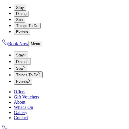
Stay
Dining
Spa
Things To Do
Events
Book Now
Menu
Stay
Dining
Spa
Things To Do
Events
Offers
Gift Vouchers
About
What's On
Gallery
Contact