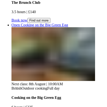
The Brunch Club​​​​‌ ‍ ​‍​‍‌‍ ‌ ​‍‌‍‍‌‌‍‌ ‌‍‍‌‌‍ ‍​‍​‍​ ‍‍​‍​‍‌ ​ ‌‍​‌‌‍ ‍‌‍‍‌‌ ‌​‌ ‍‌​‍ ‍‌‍‍‌‌‍ ​‍​‍​‍ ​​‍​‍‌‍‍​‌ ​‍‌‍‌‌‌‍‌‍​‍​‍​ ‍‍​‍​‍‌‍‍​‌ ‌​‌ ‌​‌ ​​‌ ​ ​ ‍‍​‍ ​‍ ‌‍ ​​‍ ‌‌‍​‌‌‍ ‍‌‍‌​​‍ ‌‌ ​‍​‍ ‌‌‍‍​‌‍ ‌ ‌​‌‍‌‌‌‍ ​‌ ​ ​‍ ‌‌ ​ ‌ ‌​‌ ‌‌‌‍‌​‌‍‍‌‌‍ ​‍ ‍‌ ‌‍‌‍‌‌‌ ​‍‌‍​ ‌‍‌‌‌‍ ​​‍ ‍‌‍​‌‌ ​​‌ ​​​‍ ‌‍‍‌‌‍ ‍‌ ‌​‌‍‌‌‌‍ ‍‌ ‌​​‍ ‌‍‌‌‌‍‌​‌‍‍‌‌ ‌​​‍ ‌‍ ‌‌‍ ‌‍‌​‌‍‌‌​ ‌‌ ​​‌ ​‍‌‍‌‌‌ ​ ‌‍‌‌‌‍ ‍‌ ‌​‌‍​‌‌ ‌​‌‍‍‌‌‍ ‌‍ ‍​ ‍ ‌‍‍‌‌‍‌​​ ‌‌‍​ ​ ‍​​ ​ ​ ​‍​ ​ ‌‍​ ‌‍​‌‌‍​ ​‍ ‌​ ​‌​ ​‍​ ‌‍‌‍‌‌​‍ ‌​ ‌​‌‍​‍‌‍​‌‌‍‌​​‍ ‌‌‍​‌‌‍​‍​ ​ ​ ​​​‍ ‌​ ​‌‌‍‌‍‌‍‌​​ ‍‌‌‍‌‌‌‍‌‌​ ‍​​ ‌‍​ ‍‌​ ​‍‌‍‌‌​ ​​​ ‍ ‌ ‌​‌ ‍‌‌ ​​‌‍‌‌​ ‌‌‍‍​‌‍ ‌ ‌​‌‍‌‌‌‍ ​‌​​ ‌‍ ​‌‍​‌‌ ​ ‌ ​ ​ ‍ ‌ ​​‌‍​‌‌ ‌​‌‍‍​​ ‌‌ ‌​‌‍‍‌‌ ‌​‌‍ ​‌‍‌‌​ ‌‍​‍‌‍​‌‌ ​ ‌‍‌‌‌‌‌‌‌ ​‍‌‍ ​​ ‌‌‍‍​‌ ‌​‌ ‌​‌ ​​‌ ​ ​‍‌‌​ ​ ‌​​‌​‍‌‌​ ​‍‌​‌‍​‍‌‌​ ​‍‌​‌‍‌‍ ​​‍ ‌‌‍​‌‌‍ ‍‌‍‌​​‍ ‌‌ ​‍​‍ ‌‌‍‍​‌‍ ‌ ‌​‌‍‌‌‌‍ ​‌ ​ ​‍ ‌‌ ​ ‌ ‌​‌ ‌‌‌‍‌​‌‍‍‌‌‍ ​‍ ‍‌ ‌‍‌‍‌‌‌ ​‍‌‍​ ‌‍‌‌‌‍ ​​‍ ‍‌‍​‌‌ ​​‌ ​​​‍‌‍‌‍‍‌‌‍‌​​ ‌‌‍​ ​ ‍​​ ​ ​ ​‍​ ​ ‌‍​ ‌‍​‌‌‍​ ​‍ ‌​ ​‌​ ​‍​ ‌‍‌‍‌‌​‍ ‌​ ‌​‌‍​‍‌‍​‌‌‍‌​​‍ ‌‌‍​‌‌‍​‍​ ​ ​ ​​​‍ ‌​ ​‌‌‍‌‍‌‍‌​​ ‍‌‌‍‌‌‌‍‌‌​ ‍​​ ‌‍​ ‍‌​ ​‍‌‍‌‌​ ​​​‍‌‍‌ ‌​‌ ‍‌‌ ​​‌‍‌‌​ ‌‌‍‍​‌‍ ‌ ‌​‌‍‌‌‌‍ ​‌​​ ‌‍ ​‌‍​‌‌ ​ ‌ ​ ​‍‌‍‌ ​​‌‍​‌‌ ‌​‌‍‍​​ ‌‌ ‌​‌‍‍‌‌ ‌​‌‍ ​‌‍‌‌​‍‌‍‌ ​​‌‍‌‌‌ ​‍‌ ​ ‌ ​​‌‍‌‌‌‍​ ‌ ‌​‌‍‍‌‌ ‌‍‌‍‌‌​ ‌‌ ​​‌ ‌‌‌‍​‍‌‍ ​‌‍‍‌‌ ​ ‌‍‍​‌‍‌‌‌‍‌​​‍​‍‌ ‌
3.5 hours​​​​‌ ‍ ​‍​‍‌‍ ‌ ​‍‌‍‍‌‌‍‌ ‌‍‍‌‌‍ ‍​‍​‍​ ‍‍​‍​‍‌ ​ ‌‍​‌‌‍ ‍‌‍‍‌‌ ‌​‌ ‍‌​‍ ‍‌‍‍‌‌‍ ​‍​‍​‍ ​​‍​‍‌‍‍​‌ ​‍‌‍‌‌‌‍‌‍​‍​‍​ ‍‍​‍​‍‌‍‍​‌ ‌​‌ ‌​‌ ​​‌ ​ ​ ‍‍​‍ ​‍ ‌‍ ​​‍ ‌‌‍​‌‌‍ ‍‌‍‌​​‍ ‌‌ ​‍​‍ ‌‌‍‍​‌‍ ‌ ‌​‌‍‌‌‌‍ ​‌ ​ ​‍ ‌‌ ​ ‌ ‌​‌ ‌‌‌‍‌​‌‍‍‌‌‍ ​‍ ‍‌ ‌‍‌‍‌‌‌ ​‍‌‍​ ‌‍‌‌‌‍ ​​‍ ‍‌‍​‌‌ ​​‌ ​​​‍ ‌‍‍‌‌‍ ‍‌ ‌​‌‍‌‌‌‍ ‍‌ ‌​​‍ ‌‍‌‌‌‍‌​‌‍‍‌‌ ‌​​‍ ‌‍ ‌‌‍ ‌‍‌​‌‍‌‌​ ‌‌ ​​‌ ​‍‌‍‌‌‌ ​ ‌‍‌‌‌‍ ‍‌ ‌​‌‍​‌‌ ‌​‌‍‍‌‌‍ ‌‍ ‍​ ‍ ‌‍‍‌‌‍‌​​ ‌‌‍​ ​ ‍​​ ​ ​ ​‍​ ​ ‌‍​ ‌‍​‌‌‍​ ​‍ ‌​ ​‌​ ​‍​ ‌‍‌‍‌‌​‍ ‌​ ‌​‌‍​‍‌‍​‌‌‍‌​​‍ ‌‌‍​‌‌‍​‍​ ​ ​ ​​​‍ ‌​ ​‌‌‍‌‍‌‍‌​​ ‍‌‌‍‌‌‌‍‌‌​ ‍​​ ‌‍​ ‍‌​ ​‍‌‍‌‌​ ​​​ ‍ ‌ ‌​‌ ‍‌‌ ​​‌‍‌‌​ ‌‌‍‍​‌‍ ‌ ‌​‌‍‌‌‌‍ ​‌​​ ‌‍ ​‌‍​‌‌ ​ ‌ ​ ​ ‍ ‌ ​​‌‍​‌‌ ‌​‌‍‍​​ ‌‌ ‌​‌‍‍‌‌‍ ‌‌‍‌‌​ ‌‍​‍‌‍​‌‌ ​ ‌‍‌‌‌‌‌‌‌ ​‍‌‍ ​​ ‌‌‍‍​‌ ‌​‌ ‌​‌ ​​‌ ​ ​‍‌‌​ ​ ‌​​‌​‍‌‌​ ​‍‌​‌‍​‍‌‌​ ​‍‌​‌‍‌‍ ​​‍ ‌‌‍​‌‌‍ ‍‌‍‌​​‍ ‌‌ ​‍​‍ ‌‌‍‍​‌‍ ‌ ‌​‌‍‌‌‌‍ ​‌ ​ ​‍ ‌‌ ​ ‌ ‌​‌ ‌‌‌‍‌​‌‍‍‌‌‍ ​‍ ‍‌ ‌‍‌‍‌‌‌ ​‍‌‍​ ‌‍‌‌‌‍ ​​‍ ‍‌‍​‌‌ ​​‌ ​​​‍‌‍‌‍‍‌‌‍‌​​ ‌‌‍​ ​ ‍​​ ​ ​ ​‍​ ​ ‌‍​ ‌‍​‌‌‍​ ​‍ ‌​ ​‌​ ​‍​ ‌‍‌‍‌‌​‍ ‌​ ‌​‌‍​‍‌‍​‌‌‍‌​​‍ ‌‌‍​‌‌‍​‍​ ​ ​ ​​​‍ ‌​ ​‌‌‍‌‍‌‍‌​​ ‍‌‌‍‌‌‌‍‌‌​ ‍​​ ‌‍​ ‍‌​ ​‍‌‍‌‌​ ​​​‍‌‍‌ ‌​‌ ‍‌‌ ​​‌‍‌‌​ ‌‌‍‍​‌‍ ‌ ‌​‌‍‌‌‌‍ ​‌​​ ‌‍ ​‌‍​‌‌ ​ ‌ ​ ​‍‌‍‌ ​​‌‍​‌‌ ‌​‌‍‍​​ ‌‌ ‌​‌‍‍‌‌‍ ‌‌‍‌‌​‍‌‍‌ ​​‌‍‌‌‌ ​‍‌ ​ ‌ ​​‌‍‌‌‌‍​ ‌ ‌​‌‍‍‌‌ ‌‍‌‍‌‌​ ‌‌ ​​‌ ‌‌‌‍​‍‌‍ ​‌‍‍‌‌ ​ ‌‍‍​‌‍‌‌‌‍‌​​‍​‍‌ ‌ | £140​​​​‌ ‍ ​‍​‍‌‍ ‌ ​‍‌‍‍‌‌‍‌ ‌‍‍‌‌‍ ‍​‍​‍​ ‍‍​‍​‍‌ ​ ‌‍​‌‌‍ ‍‌‍‍‌‌ ‌​‌ ‍‌​‍ ‍‌‍‍‌‌‍ ​‍​‍​‍ ​​‍​‍‌‍‍​‌ ​‍‌‍‌‌‌‍‌‍​‍​‍​ ‍‍​‍​‍‌‍‍​‌ ‌​‌ ‌​‌ ​​‌ ​ ​ ‍‍​‍ ​‍ ‌‍ ​​‍ ‌‌‍​‌‌‍ ‍‌‍‌​​‍ ‌‌ ​‍​‍ ‌‌‍‍​‌‍ ‌ ‌​‌‍‌‌‌‍ ​‌ ​ ​‍ ‌‌ ​ ‌ ‌​‌ ‌‌‌‍‌​‌‍‍‌‌‍ ​‍ ‍‌ ‌‍‌‍‌‌‌ ​‍‌‍​ ‌‍‌‌‌‍ ​​‍ ‍‌‍​‌‌ ​​‌ ​​​‍ ‌‍‍‌‌‍ ‍‌ ‌​‌‍‌‌‌‍ ‍‌ ‌​​‍ ‌‍‌‌‌‍‌​‌‍‍‌‌ ‌​​‍ ‌‍ ‌‌‍ ‌‍‌​‌‍‌‌​ ‌‌ ​​‌ ​‍‌‍‌‌‌ ​ ‌‍‌‌‌‍ ‍‌ ‌​‌‍​‌‌ ‌​‌‍‍‌‌‍ ‌‍ ‍​ ‍ ‌‍‍‌‌‍‌​​ ‌‌‍​ ​ ‍​​ ​ ​ ​‍​ ​ ‌‍​ ‌‍​‌‌‍​ ​‍ ‌​ ​‌​ ​‍​ ‌‍‌‍‌‌​‍ ‌​ ‌​‌‍​‍‌‍​‌‌‍‌​​‍ ‌‌‍​‌‌‍​‍​ ​ ​ ​​​‍ ‌​ ​‌‌‍‌‍‌‍‌​​ ‍‌‌‍‌‌‌‍‌‌​ ‍​​ ‌‍​ ‍‌​ ​‍‌‍‌‌​ ​​​ ‍ ‌ ‌​‌ ‍‌‌ ​​‌‍‌‌​ ‌‌‍‍​‌‍ ‌ ‌​‌‍‌‌‌‍ ​‌​​ ‌‍ ​‌‍​‌‌ ​ ‌ ​ ​ ‍ ‌ ​​‌‍​‌‌ ‌​‌‍‍​​ ‌‌ ​​‌ ​‍‌‍‍‌‌‍​ ‌‍‌‌​ ‌‍​‍‌‍​‌‌ ​ ‌‍‌‌‌‌‌‌‌ ​‍‌‍ ​​ ‌‌‍‍​‌ ‌​‌ ‌​‌ ​​‌ ​ ​‍‌‌​ ​ ‌​​‌​‍‌‌​ ​‍‌​‌‍​‍‌‌​ ​‍‌​‌‍‌‍ ​​‍ ‌‌‍​‌‌‍ ‍‌‍‌​​‍ ‌‌ ​‍​‍ ‌‌‍‍​‌‍ ‌ ‌​‌‍‌‌‌‍ ​‌ ​ ​‍ ‌‌ ​ ‌ ‌​‌ ‌‌‌‍‌​‌‍‍‌‌‍ ​‍ ‍‌ ‌‍‌‍‌‌‌ ​‍‌‍​ ‌‍‌‌‌‍ ​​‍ ‍‌‍​‌‌ ​​‌ ​​​‍‌‍‌‍‍‌‌‍‌​​ ‌‌‍​ ​ ‍​​ ​ ​ ​‍​ ​ ‌‍​ ‌‍​‌‌‍​ ​‍ ‌​ ​‌​ ​‍​ ‌‍‌‍‌‌​‍ ‌​ ‌​‌‍​‍‌‍​‌‌‍‌​​‍ ‌‌‍​‌‌‍​‍​ ​ ​ ​​​‍ ‌​ ​‌‌‍‌‍‌‍‌​​ ‍‌‌‍‌‌‌‍‌‌​ ‍​​ ‌‍​ ‍‌​ ​‍‌‍‌‌​ ​​​‍‌‍‌ ‌​‌ ‍‌‌ ​​‌‍‌‌​ ‌‌‍‍​‌‍ ‌ ‌​‌‍‌‌‌‍ ​‌​​ ‌‍ ​‌‍​‌‌ ​ ‌ ​ ​‍‌‍‌ ​​‌‍​‌‌ ‌​‌‍‍​​ ‌‌ ​​‌ ​‍‌‍‍‌‌‍​ ‌‍‌‌​‍‌‍‌ ​​‌‍‌‌‌ ​‍‌ ​ ‌ ​​‌‍‌‌‌‍​ ‌ ‌​‌‍‍‌‌ ‌‍‌‍‌‌​ ‌‌ ​​‌ ‌‌‌‍​‍‌‍ ​‌‍‍‌‌ ​ ‌‍‍​‌‍‌‌‌‍‌​​‍​‍‌ ‌
Book now
Find out more
Open Cooking on the Big Green Egg​​​​‌ ‍ ​‍​‍‌‍ ‌ ​‍‌‍‍‌‌‍‌ ‌‍‍‌‌‍ ‍​‍​‍​ ‍‍​‍​‍‌ ​ ‌‍​‌‌‍ ‍‌‍‍‌‌ ‌​‌ ‍‌​‍ ‍‌‍‍‌‌‍ ​‍​‍​‍ ​​‍​‍‌‍‍​‌ ​‍‌‍‌‌‌‍‌‍​‍​‍​ ‍‍​‍​‍‌‍‍​‌ ‌​‌ ‌​‌ ​​‌ ​ ​ ‍‍​‍ ​‍ ‌‍ ​​‍ ‌‌‍​‌‌‍ ‍‌‍‌​​‍ ‌‌ ​‍​‍ ‌‌‍‍​‌‍ ‌ ‌​‌‍‌‌‌‍ ​‌ ​ ​‍ ‌‌ ​ ‌ ‌​‌ ‌‌‌‍‌​‌‍‍‌‌‍ ​‍ ‍‌ ‌‍‌‍‌‌‌ ​‍‌‍​ ‌‍‌‌‌‍ ​​‍ ‍‌‍​‌‌ ​​‌ ​​​‍ ‌‍‍‌‌‍ ‍‌ ‌​‌‍‌‌‌‍ ‍‌ ‌​​‍ ‌‍‌‌‌‍‌​‌‍‍‌‌ ‌​​‍ ‌‍ ‌‌‍ ‌‍‌​‌‍‌‌​ ‌‌ ​​‌ ​‍‌‍‌‌‌ ​ ‌‍‌‌‌‍ ‍‌ ‌​‌‍​‌‌ ‌​‌‍‍‌‌‍ ‌‍ ‍​ ‍ ‌‍‍‌‌‍‌​​ ‌‌‍‌‍​ ​‍‌‍‌‍​ ‍​‌‍‌‍​ ​‍​ ‌‍​ ​ ​‍ ‌‌‍​ ​ ​ ‌‍‌‌​ ‍​​‍ ‌​ ‌​‌‍‌‍​ ​‌​ ‍‌​‍ ‌‌‍​‌​ ‌​​ ​‍​ ‌‍​‍ ‌‌‍​‌‌‍​‍​ ‍​​ ‌ ‌‍​‍‌‍​‍‌‍‌‌​ ‌‌​ ‌​​ ​ ​ ‌ ​ ‍‌​ ‍ ‌ ‌​‌ ‍‌‌ ​​‌‍‌‌​ ‌‌‍‍​‌‍ ‌ ‌​‌‍‌‌‌‍ ​‌​​ ‌‍ ​‌‍​‌‌ ​ ‌ ​ ​ ‍ ‌ ​​‌‍​‌‌ ‌​‌‍‍​​ ‌‌ ‌​‌‍‍‌‌ ‌​‌‍ ​‌‍‌‌​ ‌‍​‍‌‍​‌‌ ​ ‌‍‌‌‌‌‌‌‌ ​‍‌‍ ​​ ‌‌‍‍​‌ ‌​‌ ‌​‌ ​​‌ ​ ​‍‌‌​ ​ ‌​​‌​‍‌‌​ ​‍‌​‌‍​‍‌‌​ ​‍‌​‌‍‌‍ ​​‍ ‌‌‍​‌‌‍ ‍‌‍‌​​‍ ‌‌ ​‍​‍ ‌‌‍‍​‌‍ ‌ ‌​‌‍‌‌‌‍ ​‌ ​ ​‍ ‌‌ ​ ‌ ‌​‌ ‌‌‌‍‌​‌‍‍‌‌‍ ​‍ ‍‌ ‌‍‌‍‌‌‌ ​‍‌‍​ ‌‍‌‌‌‍ ​​‍ ‍‌‍​‌‌ ​​‌ ​​​‍‌‍‌‍‍‌‌‍‌​​ ‌‌‍‌‍​ ​‍‌‍‌‍​ ‍​‌‍‌‍​ ​‍​ ‌‍​ ​ ​‍ ‌‌‍​ ​ ​ ‌‍‌‌​ ‍​​‍ ‌​ ‌​‌‍‌‍​ ​‌​ ‍‌​‍ ‌‌‍​‌​ ‌​​ ​‍​ ‌‍​‍ ‌‌‍​‌‌‍​‍​ ‍​​ ‌ ‌‍​‍‌‍​‍‌‍‌‌​ ‌‌​ ‌​​ ​ ​ ‌ ​ ‍‌​‍‌‍‌ ‌​‌ ‍‌‌ ​​‌‍‌‌​ ‌‌‍‍​‌‍ ‌ ‌​‌‍‌‌‌‍ ​‌​​ ‌‍ ​‌‍​‌‌ ​ ‌ ​ ​‍‌‍‌ ​​‌‍​‌‌ ‌​‌‍‍​​ ‌‌ ‌​‌‍‍‌‌ ‌​‌‍ ​‌‍‌‌​‍‌‍‌ ​​‌‍‌‌‌ ​‍‌ ​ ‌ ​​‌‍‌‌‌‍​ ‌ ‌​‌‍‍‌‌ ‌‍‌‍‌‌​ ‌‌ ​​‌ ‌‌‌‍​‍‌‍ ​‌‍‍‌‌ ​ ‌‍‍​‌‍‌‌‌‍‌​​‍​‍‌ ‌
Next class: 8th August | 10:00AM
British
Outdoor cooking
Full day
Cooking on the Big Green Egg​​​​‌ ‍ ​‍​‍‌‍ ‌ ​‍‌‍‍‌‌‍‌ ‌‍‍‌‌‍ ‍​‍​‍​ ‍‍​‍​‍‌ ​ ‌‍​‌‌‍ ‍‌‍‍‌‌ ‌​‌ ‍‌​‍ ‍‌‍‍‌‌‍ ​‍​‍​‍ ​​‍​‍‌‍‍​‌ ​‍‌‍‌‌‌‍‌‍​‍​‍​ ‍‍​‍​‍‌‍‍​‌ ‌​‌ ‌​‌ ​​‌ ​ ​ ‍‍​‍ ​‍ ‌‍ ​​‍ ‌‌‍​‌‌‍ ‍‌‍‌​​‍ ‌‌ ​‍​‍ ‌‌‍‍​‌‍ ‌ ‌​‌‍‌‌‌‍ ​‌ ​ ​‍ ‌‌ ​ ‌ ‌​‌ ‌‌‌‍‌​‌‍‍‌‌‍ ​‍ ‍‌ ‌‍‌‍‌‌‌ ​‍‌‍​ ‌‍‌‌‌‍ ​​‍ ‍‌‍​‌‌ ​​‌ ​​​‍ ‌‍‍‌‌‍ ‍‌ ‌​‌‍‌‌‌‍ ‍‌ ‌​​‍ ‌‍‌‌‌‍‌​‌‍‍‌‌ ‌​​‍ ‌‍ ‌‌‍ ‌‍‌​‌‍‌‌​ ‌‌ ​​‌ ​‍‌‍‌‌‌ ​ ‌‍‌‌‌‍ ‍‌ ‌​‌‍​‌‌ ‌​‌‍‍‌‌‍ ‌‍ ‍​ ‍ ‌‍‍‌‌‍‌​​ ‌‌‍‌‍​ ​‍‌‍‌‍​ ‍​‌‍‌‍​ ​‍​ ‌‍​ ​ ​‍ ‌‌‍​ ​ ​ ‌‍‌‌​ ‍​​‍ ‌​ ‌​‌‍‌‍​ ​‌​ ‍‌​‍ ‌‌‍​‌​ ‌​​ ​‍​ ‌‍​‍ ‌‌‍​‌‌‍​‍​ ‍​​ ‌ ‌‍​‍‌‍​‍‌‍‌‌​ ‌‌​ ‌​​ ​ ​ ‌ ​ ‍‌​ ‍ ‌ ‌​‌ ‍‌‌ ​​‌‍‌‌​ ‌‌‍‍​‌‍ ‌ ‌​‌‍‌‌‌‍ ​‌​​ ‌‍ ​‌‍​‌‌ ​ ‌ ​ ​ ‍ ‌ ​​‌‍​‌‌ ‌​‌‍‍​​ ‌‌ ‌​‌‍‍‌‌ ‌​‌‍ ​‌‍‌‌​ ‌‍​‍‌‍​‌‌ ​ ‌‍‌‌‌‌‌‌‌ ​‍‌‍ ​​ ‌‌‍‍​‌ ‌​‌ ‌​‌ ​​‌ ​ ​‍‌‌​ ​ ‌​​‌​‍‌‌​ ​‍‌​‌‍​‍‌‌​ ​‍‌​‌‍‌‍ ​​‍ ‌‌‍​‌‌‍ ‍‌‍‌​​‍ ‌‌ ​‍​‍ ‌‌‍‍​‌‍ ‌ ‌​‌‍‌‌‌‍ ​‌ ​ ​‍ ‌‌ ​ ‌ ‌​‌ ‌‌‌‍‌​‌‍‍‌‌‍ ​‍ ‍‌ ‌‍‌‍‌‌‌ ​‍‌‍​ ‌‍‌‌‌‍ ​​‍ ‍‌‍​‌‌ ​​‌ ​​​‍‌‍‌‍‍‌‌‍‌​​ ‌‌‍‌‍​ ​‍‌‍‌‍​ ‍​‌‍‌‍​ ​‍​ ‌‍​ ​ ​‍ ‌‌‍​ ​ ​ ‌‍‌‌​ ‍​​‍ ‌​ ‌​‌‍‌‍​ ​‌​ ‍‌​‍ ‌‌‍​‌​ ‌​​ ​‍​ ‌‍​‍ ‌‌‍​‌‌‍​‍​ ‍​​ ‌ ‌‍​‍‌‍​‍‌‍‌‌​ ‌‌​ ‌​​ ​ ​ ‌ ​ ‍‌​‍‌‍‌ ‌​‌ ‍‌‌ ​​‌‍‌‌​ ‌‌‍‍​‌‍ ‌ ‌​‌‍‌‌‌‍ ​‌​​ ‌‍ ​‌‍​‌‌ ​ ‌ ​ ​‍‌‍‌ ​​‌‍​‌‌ ‌​‌‍‍​​ ‌‌ ‌​‌‍‍‌‌ ‌​‌‍ ​‌‍‌‌​‍‌‍‌ ​​‌‍‌‌‌ ​‍‌ ​ ‌ ​​‌‍‌‌‌‍​ ‌ ‌​‌‍‍‌‌ ‌‍‌‍‌‌​ ‌‌ ​​‌ ‌‌‌‍​‍‌‍ ​‌‍‍‌‌ ​ ‌‍‍​‌‍‌‌‌‍‌​​‍​‍‌ ‌