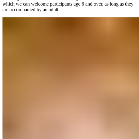
which we can welcome participants age 6 and over, as long as they
are accompanied by an adult.​​​​‌ ‍ ​‍​‍‌‍ ‌ ​‍‌‍‍‌‌‍‌ ‌‍‍‌‌‍ ‍​‍​‍​ ‍‍​‍​‍‌ ​ ‌‍​‌‌‍ ‍‌‍‍‌‌ ‌​‌ ‍‌​‍ ‍‌‍‍‌‌‍ ​‍​‍​‍ ​​‍​‍‌‍‍​‌ ​‍‌‍‌‌‌‍‌‍​‍​‍​ ‍‍​‍​‍‌‍‍​‌ ‌​‌ ‌​‌ ​​‌ ​ ​ ‍‍​‍ ​‍ ‌‍ ​​‍ ‌‌‍​‌‌‍ ‍‌‍‌​​‍ ‌‌ ​‍​‍ ‌‌‍‍​‌‍ ‌ ‌​‌‍‌‌‌‍ ​‌ ​ ​‍ ‌‌ ​ ‌ ‌​‌ ‌‌‌‍‌​‌‍‍‌‌‍ ​‍ ‍‌ ‌‍‌‍‌‌‌ ​‍‌‍​ ‌‍‌‌‌‍ ​​‍ ‍‌‍​‌‌ ​​‌ ​​​‍ ‌‍‍‌‌‍ ‍‌ ‌​‌‍‌‌‌‍ ‍‌ ‌​​‍ ‌‍‌‌‌‍‌​‌‍‍‌‌ ‌​​‍ ‌‍ ‌‌‍ ‌‍‌​‌‍‌‌​ ‌‌ ​​‌ ​‍‌‍‌‌‌ ​ ‌‍‌‌‌‍ ‍‌ ‌​‌‍​‌‌ ‌​‌‍‍‌‌‍ ‌‍ ‍​ ‍ ‌‍‍‌‌‍‌​​ ‌​ ​‍​ ​​‌‍​‌​ ‍​​ ​​​ ‍​​ ‌ ‌‍‌‌​‍ ‌‌‍‌‌‌‍‌‍‌‍​‍​ ​‍​‍ ‌​ ‌​‌‍‌‌​ ‍‌‌‍‌‌​‍ ‌‌‍​‍​ ‌ ​ ‌‍‌‍​‍​‍ ‌‌‍​ ‌‍​‌​ ​ ​ ​‌​ ‌‌‌‍‌‍‌‍‌​​ ‍‌‌‍‌​​ ​​​ ​‍​ ‌​​ ‍ ‌ ‌​‌ ‍‌‌ ​​‌‍‌‌​ ‌‌‍‍​‌‍ ‌ ‌​‌‍‌‌‌‍ ​‌​‌‍‌‍​‌‌ ​‌​ ‍ ‌ ​​‌‍​‌‌ ‌​‌‍‍​​ ‌‌‍​‌‌‍ ‍‌ ​ ‌ ‌ ‌‍‌‌‌ ​‍​‍‌‌​ ‌‌‌​​‍‌‌ ‌‍‍ ‌‍‌‌‌ ‍‌​‍‌‌​ ​ ‌​‌​​‍‌‌​ ​ ‌​‌​​‍‌‌​ ​‍​ ​‍​ ​ ​ ‌ ​ ​‌​ ‌ ‌‍​‍‌‍​ ​ ​​‌‍‌​‌‍​‌‌‍‌‍​ ‍‌‌‍‌​​‍‌‌​ ​‍​ ​‍​‍‌‌​ ‌‌‌​‌​​‍ ‍‌‍​ ‌‍‍​‌‍‍‌‌‍ ​‌‍‌​‌ ​‍‌‍‌‌‌‍ ‍​‍‌‌​ ‌‌‌​​‍‌‌ ‌‍‍ ‌‍‌‌‌ ‍‌​‍‌‌​ ​ ‌​‌​​‍‌‌​ ​ ‌​‌​​‍‌‌​ ​‍​ ​‍‌‍​‍​ ‌‍‌‍‌​​ ​ ‌‍‌‍​ ​‌‌‍‌‌​ ‍​‌‍​‍​ ‌​​ ​ ​ ‍‌​‍‌‌​ ​‍​ ​‍​‍‌‌​ ‌‌‌​‌​​‍ ‍‌ ‌​‌‍‌‌‌ ‍​‌ ‌​​ ‌‍​‍‌‍​‌‌ ​ ‌‍‌‌‌‌‌‌‌ ​‍‌‍ ​​ ‌‌‍‍​‌ ‌​‌ ‌​‌ ​​‌ ​ ​‍‌‌​ ​ ‌​​‌​‍‌‌​ ​‍‌​‌‍​‍‌‌​ ​‍‌​‌‍‌‍ ​​‍ ‌‌‍​‌‌‍ ‍‌‍‌​​‍ ‌‌ ​‍​‍ ‌‌‍‍​‌‍ ‌ ‌​‌‍‌‌‌‍ ​‌ ​ ​‍ ‌‌ ​ ‌ ‌​‌ ‌‌‌‍‌​‌‍‍‌‌‍ ​‍ ‍‌ ‌‍‌‍‌‌‌ ​‍‌‍​ ‌‍‌‌‌‍ ​​‍ ‍‌‍​‌‌ ​​‌ ​​​‍‌‍‌‍‍‌‌‍‌​​ ‌​ ​‍​ ​​‌‍​‌​ ‍​​ ​​​ ‍​​ ‌ ‌‍‌‌​‍ ‌‌‍‌‌‌‍‌‍‌‍​‍​ ​‍​‍ ‌​ ‌​‌‍‌‌​ ‍‌‌‍‌‌​‍ ‌‌‍​‍​ ‌ ​ ‌‍‌‍​‍​‍ ‌‌‍​ ‌‍​‌​ ​ ​ ​‌​ ‌‌‌‍‌‍‌‍‌​​ ‍‌‌‍‌​​ ​​​ ​‍​ ‌​​‍‌‍‌ ‌​‌ ‍‌‌ ​​‌‍‌‌​ ‌‌‍‍​‌‍ ‌ ‌​‌‍‌‌‌‍ ​‌​‌‍‌‍​‌‌ ​‌​‍‌‍‌ ​​‌‍​‌‌ ‌​‌‍‍​​ ‌‌‍​‌‌‍ ‍‌ ​ ‌ ‌ ‌‍‌‌‌ ​‍​‍‌‌​ ‌‌‌​​‍‌‌ ‌‍‍ ‌‍‌‌‌ ‍‌​‍‌‌​ ​ ‌​‌​​‍‌‌​ ​ ‌​‌​​‍‌‌​ ​‍​ ​‍​ ​ ​ ‌ ​ ​‌​ ‌ ‌‍​‍‌‍​ ​ ​​‌‍‌​‌‍​‌‌‍‌‍​ ‍‌‌‍‌​​‍‌‌​ ​‍​ ​‍​‍‌‌​ ‌‌‌​‌​​‍ ‍‌‍​ ‌‍‍​‌‍‍‌‌‍ ​‌‍‌​‌ ​‍‌‍‌‌‌‍ ‍​‍‌‌​ ‌‌‌​​‍‌‌ ‌‍‍ ‌‍‌‌‌ ‍‌​‍‌‌​ ​ ‌​‌​​‍‌‌​ ​ ‌​‌​​‍‌‌​ ​‍​ ​‍‌‍​‍​ ‌‍‌‍‌​​ ​ ‌‍‌‍​ ​‌‌‍‌‌​ ‍​‌‍​‍​ ‌​​ ​ ​ ‍‌​‍‌‌​ ​‍​ ​‍​‍‌‌​ ‌‌‌​‌​​‍ ‍‌ ‌​‌‍‌‌‌ ‍​‌ ‌​​‍‌‍‌ ​​‌‍‌‌‌ ​‍‌ ​ ‌ ​​‌‍‌‌‌‍​ ‌ ‌​‌‍‍‌‌ ‌‍‌‍‌‌​ ‌‌ ​​‌ ‌‌‌‍​‍‌‍ ​‌‍‍‌‌ ​ ‌‍‍​‌‍‌‌‌‍‌​​‍​‍‌ ‌