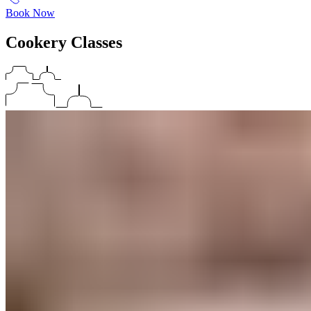
Book Now
Cookery Classes​​​​‌ ‍ ​‍​‍‌‍ ‌ ​‍‌‍‍‌‌‍‌ ‌‍‍‌‌‍ ‍​‍​‍​ ‍‍​‍​‍‌ ​ ‌‍​‌‌‍ ‍‌‍‍‌‌ ‌​‌ ‍‌​‍ ‍‌‍‍‌‌‍ ​‍​‍​‍ ​​‍​‍‌‍‍​‌ ​‍‌‍‌‌‌‍‌‍​‍​‍​ ‍‍​‍​‍‌‍‍​‌ ‌​‌ ‌​‌ ​​‌ ​ ​ ‍‍​‍ ​‍ ‌‍ ​​‍ ‌‌‍​‌‌‍ ‍‌‍‌​​‍ ‌‌ ​‍​‍ ‌‌‍‍​‌‍ ‌ ‌​‌‍‌‌‌‍ ​‌ ​ ​‍ ‌‌ ​ ‌ ‌​‌ ‌‌‌‍‌​‌‍‍‌‌‍ ​‍ ‍‌ ‌‍‌‍‌‌‌ ​‍‌‍​ ‌‍‌‌‌‍ ​​‍ ‍‌‍​‌‌ ​​‌ ​​​‍ ‌‍‍‌‌‍ ‍‌ ‌​‌‍‌‌‌‍ ‍‌ ‌​​‍ ‌‍‌‌‌‍‌​‌‍‍‌‌ ‌​​‍ ‌‍ ‌‌‍ ‌‍‌​‌‍‌‌​ ‌‌ ​​‌ ​‍‌‍‌‌‌ ​ ‌‍‌‌‌‍ ‍‌ ‌​‌‍​‌‌ ‌​‌‍‍‌‌‍ ‌‍ ‍​ ‍ ‌‍‍‌‌‍‌​​ ‌‌‍‍​‌‍ ‌ ‌​‌‍‌‌‌‍ ​‌​​ ‌‍ ​‌‍​‌‌ ​ ‌ ​ ‌​‍‌‌‍ ‍‌‍‌​‌‍‌‌‌ ‍​​‍ ‌​ ‍‌​ ​ ​ ‌‌​ ‌‌​ ​‍‌‍​‌​ ‌‍‌‍​ ​‍ ‌​ ​​​ ​‌‌‍‌​​ ‍‌​‍ ‌​ ‌​​ ‌‍​ ‌‌‌‍‌​​‍ ‌‌‍​‍​ ‌ ​ ​ ​ ‌‍​‍ ‌​ ‌‍​ ‍​​ ‌​‌‍​‍‌‍​ ​ ‌‌​ ​‍‌‍​‍​ ‌‍​ ​​​ ‌‌​ ‌‌​ ‍ ‌ ‌​‌ ‍‌‌ ​​‌‍‌‌​ ‌‌‍‍​‌‍ ‌ ‌​‌‍‌‌‌‍ ​‌​​ ‌‍ ​‌‍​‌‌ ​ ‌ ​ ‌​‍‌‌‍ ‍‌‍‌​‌‍‌‌‌ ‍​​ ‍ ‌ ​​‌‍​‌‌ ‌​‌‍‍​​ ‌‌ ​​‌‍​‌‌‍‌ ‌‍‌‌‌​​‍‌ ‌‌‌‍‍‌‌‍ ​‌‍‌​‌‍‌‌‌ ​‍​‍‌‌​ ‌‌‌​​‍‌‌ ‌‍‍ ‌‍‌‌‌ ‍‌​‍‌‌​ ​ ‌​‌​​‍‌‌​ ​ ‌​‌​​‍‌‌​ ​‍​ ​‍‌‍​‍‌‍​‍​ ​​​ ​‍​ ‌‌​ ‌‍​ ​ ‌‍​ ​ ​‍​ ​​​ ‌‍​ ‍‌​‍‌‌​ ​‍​ ​‍​‍‌‌​ ‌‌‌​‌​​‍ ‍‌‍‍​‌‍‌‌‌‍​‌‌‍‌​‌‍‍‌‌‍ ‍‌‍‌ ​ ‌‍​‍‌‍​‌‌ ​ ‌‍‌‌‌‌‌‌‌ ​‍‌‍ ​​ ‌‌‍‍​‌ ‌​‌ ‌​‌ ​​‌ ​ ​‍‌‌​ ​ ‌​​‌​‍‌‌​ ​‍‌​‌‍​‍‌‌​ ​‍‌​‌‍‌‍ ​​‍ ‌‌‍​‌‌‍ ‍‌‍‌​​‍ ‌‌ ​‍​‍ ‌‌‍‍​‌‍ ‌ ‌​‌‍‌‌‌‍ ​‌ ​ ​‍ ‌‌ ​ ‌ ‌​‌ ‌‌‌‍‌​‌‍‍‌‌‍ ​‍ ‍‌ ‌‍‌‍‌‌‌ ​‍‌‍​ ‌‍‌‌‌‍ ​​‍ ‍‌‍​‌‌ ​​‌ ​​​‍‌‍‌‍‍‌‌‍‌​​ ‌‌‍‍​‌‍ ‌ ‌​‌‍‌‌‌‍ ​‌​​ ‌‍ ​‌‍​‌‌ ​ ‌ ​ ‌​‍‌‌‍ ‍‌‍‌​‌‍‌‌‌ ‍​​‍ ‌​ ‍‌​ ​ ​ ‌‌​ ‌‌​ ​‍‌‍​‌​ ‌‍‌‍​ ​‍ ‌​ ​​​ ​‌‌‍‌​​ ‍‌​‍ ‌​ ‌​​ ‌‍​ ‌‌‌‍‌​​‍ ‌‌‍​‍​ ‌ ​ ​ ​ ‌‍​‍ ‌​ ‌‍​ ‍​​ ‌​‌‍​‍‌‍​ ​ ‌‌​ ​‍‌‍​‍​ ‌‍​ ​​​ ‌‌​ ‌‌​‍‌‍‌ ‌​‌ ‍‌‌ ​​‌‍‌‌​ ‌‌‍‍​‌‍ ‌ ‌​‌‍‌‌‌‍ ​‌​​ ‌‍ ​‌‍​‌‌ ​ ‌ ​ ‌​‍‌‌‍ ‍‌‍‌​‌‍‌‌‌ ‍​​‍‌‍‌ ​​‌‍​‌‌ ‌​‌‍‍​​ ‌‌ ​​‌‍​‌‌‍‌ ‌‍‌‌‌​​‍‌ ‌‌‌‍‍‌‌‍ ​‌‍‌​‌‍‌‌‌ ​‍​‍‌‌​ ‌‌‌​​‍‌‌ ‌‍‍ ‌‍‌‌‌ ‍‌​‍‌‌​ ​ ‌​‌​​‍‌‌​ ​ ‌​‌​​‍‌‌​ ​‍​ ​‍‌‍​‍‌‍​‍​ ​​​ ​‍​ ‌‌​ ‌‍​ ​ ‌‍​ ​ ​‍​ ​​​ ‌‍​ ‍‌​‍‌‌​ ​‍​ ​‍​‍‌‌​ ‌‌‌​‌​​‍ ‍‌‍‍​‌‍‌‌‌‍​‌‌‍‌​‌‍‍‌‌‍ ‍‌‍‌ ​‍‌‍‌ ​​‌‍‌‌‌ ​‍‌ ​ ‌ ​​‌‍‌‌‌‍​ ‌ ‌​‌‍‍‌‌ ‌‍‌‍‌‌​ ‌‌ ​​‌ ‌‌‌‍​‍‌‍ ​‌‍‍‌‌ ​ ‌‍‍​‌‍‌‌‌‍‌​​‍​‍‌ ‌