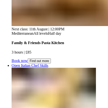
Next class: 11th August | 12:00PM
Mediterranean
All levels
Half day
Family & Friends Pasta Kitchen​​​​‌ ‍ ​‍​‍‌‍ ‌ ​‍‌‍‍‌‌‍‌ ‌‍‍‌‌‍ ‍​‍​‍​ ‍‍​‍​‍‌ ​ ‌‍​‌‌‍ ‍‌‍‍‌‌ ‌​‌ ‍‌​‍ ‍‌‍‍‌‌‍ ​‍​‍​‍ ​​‍​‍‌‍‍​‌ ​‍‌‍‌‌‌‍‌‍​‍​‍​ ‍‍​‍​‍‌‍‍​‌ ‌​‌ ‌​‌ ​​‌ ​ ​ ‍‍​‍ ​‍ ‌‍ ​​‍ ‌‌‍​‌‌‍ ‍‌‍‌​​‍ ‌‌ ​‍​‍ ‌‌‍‍​‌‍ ‌ ‌​‌‍‌‌‌‍ ​‌ ​ ​‍ ‌‌ ​ ‌ ‌​‌ ‌‌‌‍‌​‌‍‍‌‌‍ ​‍ ‍‌ ‌‍‌‍‌‌‌ ​‍‌‍​ ‌‍‌‌‌‍ ​​‍ ‍‌‍​‌‌ ​​‌ ​​​‍ ‌‍‍‌‌‍ ‍‌ ‌​‌‍‌‌‌‍ ‍‌ ‌​​‍ ‌‍‌‌‌‍‌​‌‍‍‌‌ ‌​​‍ ‌‍ ‌‌‍ ‌‍‌​‌‍‌‌​ ‌‌ ​​‌ ​‍‌‍‌‌‌ ​ ‌‍‌‌‌‍ ‍‌ ‌​‌‍​‌‌ ‌​‌‍‍‌‌‍ ‌‍ ‍​ ‍ ‌‍‍‌‌‍‌​​ ‌​ ‍‌‌‍​‌​ ‌ ‌‍​‍‌‍​ ​ ‌‍‌‍‌​​ ‌‌​‍ ‌‌‍​‌​ ‍‌​ ‌​‌‍​‌​‍ ‌​ ‌​​ ‍‌‌‍‌‍‌‍‌​​‍ ‌‌‍​‍​ ‌ ​ ‍​​ ‌‍​‍ ‌​ ​​​ ‍‌‌‍​‍‌‍‌​​ ​ ‌‍​‍‌‍‌‌‌‍​‍​ ‌​‌‍​‍​ ​‌‌‍​‌​ ‍ ‌ ‌​‌ ‍‌‌ ​​‌‍‌‌​ ‌‌‍‍​‌‍ ‌ ‌​‌‍‌‌‌‍ ​‌​​ ‌‍ ​‌‍​‌‌ ​ ‌ ​ ​ ‍ ‌ ​​‌‍​‌‌ ‌​‌‍‍​​ ‌‌ ‌​‌‍‍‌‌ ‌​‌‍ ​‌‍‌‌​ ‌‍​‍‌‍​‌‌ ​ ‌‍‌‌‌‌‌‌‌ ​‍‌‍ ​​ ‌‌‍‍​‌ ‌​‌ ‌​‌ ​​‌ ​ ​‍‌‌​ ​ ‌​​‌​‍‌‌​ ​‍‌​‌‍​‍‌‌​ ​‍‌​‌‍‌‍ ​​‍ ‌‌‍​‌‌‍ ‍‌‍‌​​‍ ‌‌ ​‍​‍ ‌‌‍‍​‌‍ ‌ ‌​‌‍‌‌‌‍ ​‌ ​ ​‍ ‌‌ ​ ‌ ‌​‌ ‌‌‌‍‌​‌‍‍‌‌‍ ​‍ ‍‌ ‌‍‌‍‌‌‌ ​‍‌‍​ ‌‍‌‌‌‍ ​​‍ ‍‌‍​‌‌ ​​‌ ​​​‍‌‍‌‍‍‌‌‍‌​​ ‌​ ‍‌‌‍​‌​ ‌ ‌‍​‍‌‍​ ​ ‌‍‌‍‌​​ ‌‌​‍ ‌‌‍​‌​ ‍‌​ ‌​‌‍​‌​‍ ‌​ ‌​​ ‍‌‌‍‌‍‌‍‌​​‍ ‌‌‍​‍​ ‌ ​ ‍​​ ‌‍​‍ ‌​ ​​​ ‍‌‌‍​‍‌‍‌​​ ​ ‌‍​‍‌‍‌‌‌‍​‍​ ‌​‌‍​‍​ ​‌‌‍​‌​‍‌‍‌ ‌​‌ ‍‌‌ ​​‌‍‌‌​ ‌‌‍‍​‌‍ ‌ ‌​‌‍‌‌‌‍ ​‌​​ ‌‍ ​‌‍​‌‌ ​ ‌ ​ ​‍‌‍‌ ​​‌‍​‌‌ ‌​‌‍‍​​ ‌‌ ‌​‌‍‍‌‌ ‌​‌‍ ​‌‍‌‌​‍‌‍‌ ​​‌‍‌‌‌ ​‍‌ ​ ‌ ​​‌‍‌‌‌‍​ ‌ ‌​‌‍‍‌‌ ‌‍‌‍‌‌​ ‌‌ ​​‌ ‌‌‌‍​‍‌‍ ​‌‍‍‌‌ ​ ‌‍‍​‌‍‌‌‌‍‌​​‍​‍‌ ‌
3 hours​​​​‌ ‍ ​‍​‍‌‍ ‌ ​‍‌‍‍‌‌‍‌ ‌‍‍‌‌‍ ‍​‍​‍​ ‍‍​‍​‍‌ ​ ‌‍​‌‌‍ ‍‌‍‍‌‌ ‌​‌ ‍‌​‍ ‍‌‍‍‌‌‍ ​‍​‍​‍ ​​‍​‍‌‍‍​‌ ​‍‌‍‌‌‌‍‌‍​‍​‍​ ‍‍​‍​‍‌‍‍​‌ ‌​‌ ‌​‌ ​​‌ ​ ​ ‍‍​‍ ​‍ ‌‍ ​​‍ ‌‌‍​‌‌‍ ‍‌‍‌​​‍ ‌‌ ​‍​‍ ‌‌‍‍​‌‍ ‌ ‌​‌‍‌‌‌‍ ​‌ ​ ​‍ ‌‌ ​ ‌ ‌​‌ ‌‌‌‍‌​‌‍‍‌‌‍ ​‍ ‍‌ ‌‍‌‍‌‌‌ ​‍‌‍​ ‌‍‌‌‌‍ ​​‍ ‍‌‍​‌‌ ​​‌ ​​​‍ ‌‍‍‌‌‍ ‍‌ ‌​‌‍‌‌‌‍ ‍‌ ‌​​‍ ‌‍‌‌‌‍‌​‌‍‍‌‌ ‌​​‍ ‌‍ ‌‌‍ ‌‍‌​‌‍‌‌​ ‌‌ ​​‌ ​‍‌‍‌‌‌ ​ ‌‍‌‌‌‍ ‍‌ ‌​‌‍​‌‌ ‌​‌‍‍‌‌‍ ‌‍ ‍​ ‍ ‌‍‍‌‌‍‌​​ ‌​ ‍‌‌‍​‌​ ‌ ‌‍​‍‌‍​ ​ ‌‍‌‍‌​​ ‌‌​‍ ‌‌‍​‌​ ‍‌​ ‌​‌‍​‌​‍ ‌​ ‌​​ ‍‌‌‍‌‍‌‍‌​​‍ ‌‌‍​‍​ ‌ ​ ‍​​ ‌‍​‍ ‌​ ​​​ ‍‌‌‍​‍‌‍‌​​ ​ ‌‍​‍‌‍‌‌‌‍​‍​ ‌​‌‍​‍​ ​‌‌‍​‌​ ‍ ‌ ‌​‌ ‍‌‌ ​​‌‍‌‌​ ‌‌‍‍​‌‍ ‌ ‌​‌‍‌‌‌‍ ​‌​​ ‌‍ ​‌‍​‌‌ ​ ‌ ​ ​ ‍ ‌ ​​‌‍​‌‌ ‌​‌‍‍​​ ‌‌ ‌​‌‍‍‌‌‍ ‌‌‍‌‌​ ‌‍​‍‌‍​‌‌ ​ ‌‍‌‌‌‌‌‌‌ ​‍‌‍ ​​ ‌‌‍‍​‌ ‌​‌ ‌​‌ ​​‌ ​ ​‍‌‌​ ​ ‌​​‌​‍‌‌​ ​‍‌​‌‍​‍‌‌​ ​‍‌​‌‍‌‍ ​​‍ ‌‌‍​‌‌‍ ‍‌‍‌​​‍ ‌‌ ​‍​‍ ‌‌‍‍​‌‍ ‌ ‌​‌‍‌‌‌‍ ​‌ ​ ​‍ ‌‌ ​ ‌ ‌​‌ ‌‌‌‍‌​‌‍‍‌‌‍ ​‍ ‍‌ ‌‍‌‍‌‌‌ ​‍‌‍​ ‌‍‌‌‌‍ ​​‍ ‍‌‍​‌‌ ​​‌ ​​​‍‌‍‌‍‍‌‌‍‌​​ ‌​ ‍‌‌‍​‌​ ‌ ‌‍​‍‌‍​ ​ ‌‍‌‍‌​​ ‌‌​‍ ‌‌‍​‌​ ‍‌​ ‌​‌‍​‌​‍ ‌​ ‌​​ ‍‌‌‍‌‍‌‍‌​​‍ ‌‌‍​‍​ ‌ ​ ‍​​ ‌‍​‍ ‌​ ​​​ ‍‌‌‍​‍‌‍‌​​ ​ ‌‍​‍‌‍‌‌‌‍​‍​ ‌​‌‍​‍​ ​‌‌‍​‌​‍‌‍‌ ‌​‌ ‍‌‌ ​​‌‍‌‌​ ‌‌‍‍​‌‍ ‌ ‌​‌‍‌‌‌‍ ​‌​​ ‌‍ ​‌‍​‌‌ ​ ‌ ​ ​‍‌‍‌ ​​‌‍​‌‌ ‌​‌‍‍​​ ‌‌ ‌​‌‍‍‌‌‍ ‌‌‍‌‌​‍‌‍‌ ​​‌‍‌‌‌ ​‍‌ ​ ‌ ​​‌‍‌‌‌‍​ ‌ ‌​‌‍‍‌‌ ‌‍‌‍‌‌​ ‌‌ ​​‌ ‌‌‌‍​‍‌‍ ​‌‍‍‌‌ ​ ‌‍‍​‌‍‌‌‌‍‌​​‍​‍‌ ‌ | £85​​​​‌ ‍ ​‍​‍‌‍ ‌ ​‍‌‍‍‌‌‍‌ ‌‍‍‌‌‍ ‍​‍​‍​ ‍‍​‍​‍‌ ​ ‌‍​‌‌‍ ‍‌‍‍‌‌ ‌​‌ ‍‌​‍ ‍‌‍‍‌‌‍ ​‍​‍​‍ ​​‍​‍‌‍‍​‌ ​‍‌‍‌‌‌‍‌‍​‍​‍​ ‍‍​‍​‍‌‍‍​‌ ‌​‌ ‌​‌ ​​‌ ​ ​ ‍‍​‍ ​‍ ‌‍ ​​‍ ‌‌‍​‌‌‍ ‍‌‍‌​​‍ ‌‌ ​‍​‍ ‌‌‍‍​‌‍ ‌ ‌​‌‍‌‌‌‍ ​‌ ​ ​‍ ‌‌ ​ ‌ ‌​‌ ‌‌‌‍‌​‌‍‍‌‌‍ ​‍ ‍‌ ‌‍‌‍‌‌‌ ​‍‌‍​ ‌‍‌‌‌‍ ​​‍ ‍‌‍​‌‌ ​​‌ ​​​‍ ‌‍‍‌‌‍ ‍‌ ‌​‌‍‌‌‌‍ ‍‌ ‌​​‍ ‌‍‌‌‌‍‌​‌‍‍‌‌ ‌​​‍ ‌‍ ‌‌‍ ‌‍‌​‌‍‌‌​ ‌‌ ​​‌ ​‍‌‍‌‌‌ ​ ‌‍‌‌‌‍ ‍‌ ‌​‌‍​‌‌ ‌​‌‍‍‌‌‍ ‌‍ ‍​ ‍ ‌‍‍‌‌‍‌​​ ‌​ ‍‌‌‍​‌​ ‌ ‌‍​‍‌‍​ ​ ‌‍‌‍‌​​ ‌‌​‍ ‌‌‍​‌​ ‍‌​ ‌​‌‍​‌​‍ ‌​ ‌​​ ‍‌‌‍‌‍‌‍‌​​‍ ‌‌‍​‍​ ‌ ​ ‍​​ ‌‍​‍ ‌​ ​​​ ‍‌‌‍​‍‌‍‌​​ ​ ‌‍​‍‌‍‌‌‌‍​‍​ ‌​‌‍​‍​ ​‌‌‍​‌​ ‍ ‌ ‌​‌ ‍‌‌ ​​‌‍‌‌​ ‌‌‍‍​‌‍ ‌ ‌​‌‍‌‌‌‍ ​‌​​ ‌‍ ​‌‍​‌‌ ​ ‌ ​ ​ ‍ ‌ ​​‌‍​‌‌ ‌​‌‍‍​​ ‌‌ ​​‌ ​‍‌‍‍‌‌‍​ ‌‍‌‌​ ‌‍​‍‌‍​‌‌ ​ ‌‍‌‌‌‌‌‌‌ ​‍‌‍ ​​ ‌‌‍‍​‌ ‌​‌ ‌​‌ ​​‌ ​ ​‍‌‌​ ​ ‌​​‌​‍‌‌​ ​‍‌​‌‍​‍‌‌​ ​‍‌​‌‍‌‍ ​​‍ ‌‌‍​‌‌‍ ‍‌‍‌​​‍ ‌‌ ​‍​‍ ‌‌‍‍​‌‍ ‌ ‌​‌‍‌‌‌‍ ​‌ ​ ​‍ ‌‌ ​ ‌ ‌​‌ ‌‌‌‍‌​‌‍‍‌‌‍ ​‍ ‍‌ ‌‍‌‍‌‌‌ ​‍‌‍​ ‌‍‌‌‌‍ ​​‍ ‍‌‍​‌‌ ​​‌ ​​​‍‌‍‌‍‍‌‌‍‌​​ ‌​ ‍‌‌‍​‌​ ‌ ‌‍​‍‌‍​ ​ ‌‍‌‍‌​​ ‌‌​‍ ‌‌‍​‌​ ‍‌​ ‌​‌‍​‌​‍ ‌​ ‌​​ ‍‌‌‍‌‍‌‍‌​​‍ ‌‌‍​‍​ ‌ ​ ‍​​ ‌‍​‍ ‌​ ​​​ ‍‌‌‍​‍‌‍‌​​ ​ ‌‍​‍‌‍‌‌‌‍​‍​ ‌​‌‍​‍​ ​‌‌‍​‌​‍‌‍‌ ‌​‌ ‍‌‌ ​​‌‍‌‌​ ‌‌‍‍​‌‍ ‌ ‌​‌‍‌‌‌‍ ​‌​​ ‌‍ ​‌‍​‌‌ ​ ‌ ​ ​‍‌‍‌ ​​‌‍​‌‌ ‌​‌‍‍​​ ‌‌ ​​‌ ​‍‌‍‍‌‌‍​ ‌‍‌‌​‍‌‍‌ ​​‌‍‌‌‌ ​‍‌ ​ ‌ ​​‌‍‌‌‌‍​ ‌ ‌​‌‍‍‌‌ ‌‍‌‍‌‌​ ‌‌ ​​‌ ‌‌‌‍​‍‌‍ ​‌‍‍‌‌ ​ ‌‍‍​‌‍‌‌‌‍‌​​‍​‍‌ ‌
Book now
Find out more
Open Italian Chef Skills​​​​‌ ‍ ​‍​‍‌‍ ‌ ​‍‌‍‍‌‌‍‌ ‌‍‍‌‌‍ ‍​‍​‍​ ‍‍​‍​‍‌ ​ ‌‍​‌‌‍ ‍‌‍‍‌‌ ‌​‌ ‍‌​‍ ‍‌‍‍‌‌‍ ​‍​‍​‍ ​​‍​‍‌‍‍​‌ ​‍‌‍‌‌‌‍‌‍​‍​‍​ ‍‍​‍​‍‌‍‍​‌ ‌​‌ ‌​‌ ​​‌ ​ ​ ‍‍​‍ ​‍ ‌‍ ​​‍ ‌‌‍​‌‌‍ ‍‌‍‌​​‍ ‌‌ ​‍​‍ ‌‌‍‍​‌‍ ‌ ‌​‌‍‌‌‌‍ ​‌ ​ ​‍ ‌‌ ​ ‌ ‌​‌ ‌‌‌‍‌​‌‍‍‌‌‍ ​‍ ‍‌ ‌‍‌‍‌‌‌ ​‍‌‍​ ‌‍‌‌‌‍ ​​‍ ‍‌‍​‌‌ ​​‌ ​​​‍ ‌‍‍‌‌‍ ‍‌ ‌​‌‍‌‌‌‍ ‍‌ ‌​​‍ ‌‍‌‌‌‍‌​‌‍‍‌‌ ‌​​‍ ‌‍ ‌‌‍ ‌‍‌​‌‍‌‌​ ‌‌ ​​‌ ​‍‌‍‌‌‌ ​ ‌‍‌‌‌‍ ‍‌ ‌​‌‍​‌‌ ‌​‌‍‍‌‌‍ ‌‍ ‍​ ‍ ‌‍‍‌‌‍‌​​ ‌‌‍‌‌​ ‍‌‌‍‌‌​ ‌ ‌‍​‍​ ‍‌​ ​‍​ ​‌​‍ ‌​ ​‌​ ‍​​ ​​​ ‍​​‍ ‌​ ‌​​ ​ ‌‍​ ​ ​‌​‍ ‌‌‍​‍‌‍​ ‌‍​‍‌‍‌‌​‍ ‌‌‍​ ‌‍​‌​ ‌ ​ ‍‌​ ​​‌‍‌‍‌‍‌‍​ ​‌​ ​​‌‍​ ​ ‍‌‌‍‌‌​ ‍ ‌ ‌​‌ ‍‌‌ ​​‌‍‌‌​ ‌‌‍‍​‌‍ ‌ ‌​‌‍‌‌‌‍ ​‌​​ ‌‍ ​‌‍​‌‌ ​ ‌ ​ ​ ‍ ‌ ​​‌‍​‌‌ ‌​‌‍‍​​ ‌‌ ‌​‌‍‍‌‌ ‌​‌‍ ​‌‍‌‌​ ‌‍​‍‌‍​‌‌ ​ ‌‍‌‌‌‌‌‌‌ ​‍‌‍ ​​ ‌‌‍‍​‌ ‌​‌ ‌​‌ ​​‌ ​ ​‍‌‌​ ​ ‌​​‌​‍‌‌​ ​‍‌​‌‍​‍‌‌​ ​‍‌​‌‍‌‍ ​​‍ ‌‌‍​‌‌‍ ‍‌‍‌​​‍ ‌‌ ​‍​‍ ‌‌‍‍​‌‍ ‌ ‌​‌‍‌‌‌‍ ​‌ ​ ​‍ ‌‌ ​ ‌ ‌​‌ ‌‌‌‍‌​‌‍‍‌‌‍ ​‍ ‍‌ ‌‍‌‍‌‌‌ ​‍‌‍​ ‌‍‌‌‌‍ ​​‍ ‍‌‍​‌‌ ​​‌ ​​​‍‌‍‌‍‍‌‌‍‌​​ ‌‌‍‌‌​ ‍‌‌‍‌‌​ ‌ ‌‍​‍​ ‍‌​ ​‍​ ​‌​‍ ‌​ ​‌​ ‍​​ ​​​ ‍​​‍ ‌​ ‌​​ ​ ‌‍​ ​ ​‌​‍ ‌‌‍​‍‌‍​ ‌‍​‍‌‍‌‌​‍ ‌‌‍​ ‌‍​‌​ ‌ ​ ‍‌​ ​​‌‍‌‍‌‍‌‍​ ​‌​ ​​‌‍​ ​ ‍‌‌‍‌‌​‍‌‍‌ ‌​‌ ‍‌‌ ​​‌‍‌‌​ ‌‌‍‍​‌‍ ‌ ‌​‌‍‌‌‌‍ ​‌​​ ‌‍ ​‌‍​‌‌ ​ ‌ ​ ​‍‌‍‌ ​​‌‍​‌‌ ‌​‌‍‍​​ ‌‌ ‌​‌‍‍‌‌ ‌​‌‍ ​‌‍‌‌​‍‌‍‌ ​​‌‍‌‌‌ ​‍‌ ​ ‌ ​​‌‍‌‌‌‍​ ‌ ‌​‌‍‍‌‌ ‌‍‌‍‌‌​ ‌‌ ​​‌ ‌‌‌‍​‍‌‍ ​‌‍‍‌‌ ​ ‌‍‍​‌‍‌‌‌‍‌​​‍​‍‌ ‌