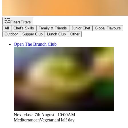
Filters
Filters
All
Chef's Skills​​​​‌ ‍ ​‍​‍‌‍ ‌ ​‍‌‍‍‌‌‍‌ ‌‍‍‌‌‍ ‍​‍​‍​ ‍‍​‍​‍‌ ​ ‌‍​‌‌‍ ‍‌‍‍‌‌ ‌​‌ ‍‌​‍ ‍‌‍‍‌‌‍ ​‍​‍​‍ ​​‍​‍‌‍‍​‌ ​‍‌‍‌‌‌‍‌‍​‍​‍​ ‍‍​‍​‍‌‍‍​‌ ‌​‌ ‌​‌ ​​‌ ​ ​ ‍‍​‍ ​‍ ‌‍ ​​‍ ‌‌‍​‌‌‍ ‍‌‍‌​​‍ ‌‌ ​‍​‍ ‌‌‍‍​‌‍ ‌ ‌​‌‍‌‌‌‍ ​‌ ​ ​‍ ‌‌ ​ ‌ ‌​‌ ‌‌‌‍‌​‌‍‍‌‌‍ ​‍ ‍‌ ‌‍‌‍‌‌‌ ​‍‌‍​ ‌‍‌‌‌‍ ​​‍ ‍‌‍​‌‌ ​​‌ ​​​‍ ‌‍‍‌‌‍ ‍‌ ‌​‌‍‌‌‌‍ ‍‌ ‌​​‍ ‌‍‌‌‌‍‌​‌‍‍‌‌ ‌​​‍ ‌‍ ‌‌‍ ‌‍‌​‌‍‌‌​ ‌‌ ​​‌ ​‍‌‍‌‌‌ ​ ‌‍‌‌‌‍ ‍‌ ‌​‌‍​‌‌ ‌​‌‍‍‌‌‍ ‌‍ ‍​ ‍ ‌‍‍‌‌‍‌​​ ‌‌‍​‌​ ‍​​ ‌​‌‍​‍​ ‍‌​ ​‌​ ​‍‌‍​‍​‍ ‌‌‍​ ​ ‍‌‌‍​‌​ ​‌​‍ ‌​ ‌​‌‍​‌​ ​‍‌‍​‌​‍ ‌​ ‍​​ ‌​​ ​‍‌‍‌‍​‍ ‌​ ​‍‌‍​‌​ ‍‌‌‍‌‍​ ​‍‌‍​ ​ ‌‍​ ‍‌‌‍​ ​ ​ ​ ‌ ​ ​‌​ ‍ ‌ ‌​‌ ‍‌‌ ​​‌‍‌‌​ ‌‌‍‍​‌‍ ‌ ‌​‌‍‌‌‌‍ ​‌​​ ‌‍ ​‌‍​‌‌ ​ ‌ ​ ‌​​ ‌‍​‌‌ ‌​‌‍‌‌‌‍‌ ‌‍ ‌ ​‍‌ ‍‌​ ‍ ‌ ​​‌‍​‌‌ ‌​‌‍‍​​ ‌‌ ‌​‌‍‍‌‌ ‌​‌‍ ​‌‍‌‌​ ‌‍​‍‌‍​‌‌ ​ ‌‍‌‌‌‌‌‌‌ ​‍‌‍ ​​ ‌‌‍‍​‌ ‌​‌ ‌​‌ ​​‌ ​ ​‍‌‌​ ​ ‌​​‌​‍‌‌​ ​‍‌​‌‍​‍‌‌​ ​‍‌​‌‍‌‍ ​​‍ ‌‌‍​‌‌‍ ‍‌‍‌​​‍ ‌‌ ​‍​‍ ‌‌‍‍​‌‍ ‌ ‌​‌‍‌‌‌‍ ​‌ ​ ​‍ ‌‌ ​ ‌ ‌​‌ ‌‌‌‍‌​‌‍‍‌‌‍ ​‍ ‍‌ ‌‍‌‍‌‌‌ ​‍‌‍​ ‌‍‌‌‌‍ ​​‍ ‍‌‍​‌‌ ​​‌ ​​​‍‌‍‌‍‍‌‌‍‌​​ ‌‌‍​‌​ ‍​​ ‌​‌‍​‍​ ‍‌​ ​‌​ ​‍‌‍​‍​‍ ‌‌‍​ ​ ‍‌‌‍​‌​ ​‌​‍ ‌​ ‌​‌‍​‌​ ​‍‌‍​‌​‍ ‌​ ‍​​ ‌​​ ​‍‌‍‌‍​‍ ‌​ ​‍‌‍​‌​ ‍‌‌‍‌‍​ ​‍‌‍​ ​ ‌‍​ ‍‌‌‍​ ​ ​ ​ ‌ ​ ​‌​‍‌‍‌ ‌​‌ ‍‌‌ ​​‌‍‌‌​ ‌‌‍‍​‌‍ ‌ ‌​‌‍‌‌‌‍ ​‌​​ ‌‍ ​‌‍​‌‌ ​ ‌ ​ ‌​​ ‌‍​‌‌ ‌​‌‍‌‌‌‍‌ ‌‍ ‌ ​‍‌ ‍‌​‍‌‍‌ ​​‌‍​‌‌ ‌​‌‍‍​​ ‌‌ ‌​‌‍‍‌‌ ‌​‌‍ ​‌‍‌‌​‍‌‍‌ ​​‌‍‌‌‌ ​‍‌ ​ ‌ ​​‌‍‌‌‌‍​ ‌ ‌​‌‍‍‌‌ ‌‍‌‍‌‌​ ‌‌ ​​‌ ‌‌‌‍​‍‌‍ ​‌‍‍‌‌ ​ ‌‍‍​‌‍‌‌‌‍‌​​‍​‍‌ ‌
Family & Friends​​​​‌ ‍ ​‍​‍‌‍ ‌ ​‍‌‍‍‌‌‍‌ ‌‍‍‌‌‍ ‍​‍​‍​ ‍‍​‍​‍‌ ​ ‌‍​‌‌‍ ‍‌‍‍‌‌ ‌​‌ ‍‌​‍ ‍‌‍‍‌‌‍ ​‍​‍​‍ ​​‍​‍‌‍‍​‌ ​‍‌‍‌‌‌‍‌‍​‍​‍​ ‍‍​‍​‍‌‍‍​‌ ‌​‌ ‌​‌ ​​‌ ​ ​ ‍‍​‍ ​‍ ‌‍ ​​‍ ‌‌‍​‌‌‍ ‍‌‍‌​​‍ ‌‌ ​‍​‍ ‌‌‍‍​‌‍ ‌ ‌​‌‍‌‌‌‍ ​‌ ​ ​‍ ‌‌ ​ ‌ ‌​‌ ‌‌‌‍‌​‌‍‍‌‌‍ ​‍ ‍‌ ‌‍‌‍‌‌‌ ​‍‌‍​ ‌‍‌‌‌‍ ​​‍ ‍‌‍​‌‌ ​​‌ ​​​‍ ‌‍‍‌‌‍ ‍‌ ‌​‌‍‌‌‌‍ ‍‌ ‌​​‍ ‌‍‌‌‌‍‌​‌‍‍‌‌ ‌​​‍ ‌‍ ‌‌‍ ‌‍‌​‌‍‌‌​ ‌‌ ​​‌ ​‍‌‍‌‌‌ ​ ‌‍‌‌‌‍ ‍‌ ‌​‌‍​‌‌ ‌​‌‍‍‌‌‍ ‌‍ ‍​ ‍ ‌‍‍‌‌‍‌​​ ‌‌‍‌‍‌‍​ ​ ​‍​ ‍​​ ‌ ​ ‌‌​ ‍‌‌‍​‌​‍ ‌‌‍‌​‌‍​ ‌‍​ ‌‍​‍​‍ ‌​ ‌​‌‍‌‌​ ‌‍‌‍‌‍​‍ ‌​ ‍​‌‍​ ‌‍‌​‌‍‌​​‍ ‌‌‍​‍​ ​‌‌‍​‍​ ​​​ ‌ ‌‍‌‌​ ‌ ​ ‌​​ ‌ ​ ​ ​ ‍​​ ​‌​ ‍ ‌ ‌​‌ ‍‌‌ ​​‌‍‌‌​ ‌‌‍‍​‌‍ ‌ ‌​‌‍‌‌‌‍ ​‌​​ ‌‍ ​‌‍​‌‌ ​ ‌ ​ ‌​​ ‌‍​‌‌ ‌​‌‍‌‌‌‍‌ ‌‍ ‌ ​‍‌ ‍‌​ ‍ ‌ ​​‌‍​‌‌ ‌​‌‍‍​​ ‌‌ ‌​‌‍‍‌‌ ‌​‌‍ ​‌‍‌‌​ ‌‍​‍‌‍​‌‌ ​ ‌‍‌‌‌‌‌‌‌ ​‍‌‍ ​​ ‌‌‍‍​‌ ‌​‌ ‌​‌ ​​‌ ​ ​‍‌‌​ ​ ‌​​‌​‍‌‌​ ​‍‌​‌‍​‍‌‌​ ​‍‌​‌‍‌‍ ​​‍ ‌‌‍​‌‌‍ ‍‌‍‌​​‍ ‌‌ ​‍​‍ ‌‌‍‍​‌‍ ‌ ‌​‌‍‌‌‌‍ ​‌ ​ ​‍ ‌‌ ​ ‌ ‌​‌ ‌‌‌‍‌​‌‍‍‌‌‍ ​‍ ‍‌ ‌‍‌‍‌‌‌ ​‍‌‍​ ‌‍‌‌‌‍ ​​‍ ‍‌‍​‌‌ ​​‌ ​​​‍‌‍‌‍‍‌‌‍‌​​ ‌‌‍‌‍‌‍​ ​ ​‍​ ‍​​ ‌ ​ ‌‌​ ‍‌‌‍​‌​‍ ‌‌‍‌​‌‍​ ‌‍​ ‌‍​‍​‍ ‌​ ‌​‌‍‌‌​ ‌‍‌‍‌‍​‍ ‌​ ‍​‌‍​ ‌‍‌​‌‍‌​​‍ ‌‌‍​‍​ ​‌‌‍​‍​ ​​​ ‌ ‌‍‌‌​ ‌ ​ ‌​​ ‌ ​ ​ ​ ‍​​ ​‌​‍‌‍‌ ‌​‌ ‍‌‌ ​​‌‍‌‌​ ‌‌‍‍​‌‍ ‌ ‌​‌‍‌‌‌‍ ​‌​​ ‌‍ ​‌‍​‌‌ ​ ‌ ​ ‌​​ ‌‍​‌‌ ‌​‌‍‌‌‌‍‌ ‌‍ ‌ ​‍‌ ‍‌​‍‌‍‌ ​​‌‍​‌‌ ‌​‌‍‍​​ ‌‌ ‌​‌‍‍‌‌ ‌​‌‍ ​‌‍‌‌​‍‌‍‌ ​​‌‍‌‌‌ ​‍‌ ​ ‌ ​​‌‍‌‌‌‍​ ‌ ‌​‌‍‍‌‌ ‌‍‌‍‌‌​ ‌‌ ​​‌ ‌‌‌‍​‍‌‍ ​‌‍‍‌‌ ​ ‌‍‍​‌‍‌‌‌‍‌​​‍​‍‌ ‌
Junior Chef​​​​‌ ‍ ​‍​‍‌‍ ‌ ​‍‌‍‍‌‌‍‌ ‌‍‍‌‌‍ ‍​‍​‍​ ‍‍​‍​‍‌ ​ ‌‍​‌‌‍ ‍‌‍‍‌‌ ‌​‌ ‍‌​‍ ‍‌‍‍‌‌‍ ​‍​‍​‍ ​​‍​‍‌‍‍​‌ ​‍‌‍‌‌‌‍‌‍​‍​‍​ ‍‍​‍​‍‌‍‍​‌ ‌​‌ ‌​‌ ​​‌ ​ ​ ‍‍​‍ ​‍ ‌‍ ​​‍ ‌‌‍​‌‌‍ ‍‌‍‌​​‍ ‌‌ ​‍​‍ ‌‌‍‍​‌‍ ‌ ‌​‌‍‌‌‌‍ ​‌ ​ ​‍ ‌‌ ​ ‌ ‌​‌ ‌‌‌‍‌​‌‍‍‌‌‍ ​‍ ‍‌ ‌‍‌‍‌‌‌ ​‍‌‍​ ‌‍‌‌‌‍ ​​‍ ‍‌‍​‌‌ ​​‌ ​​​‍ ‌‍‍‌‌‍ ‍‌ ‌​‌‍‌‌‌‍ ‍‌ ‌​​‍ ‌‍‌‌‌‍‌​‌‍‍‌‌ ‌​​‍ ‌‍ ‌‌‍ ‌‍‌​‌‍‌‌​ ‌‌ ​​‌ ​‍‌‍‌‌‌ ​ ‌‍‌‌‌‍ ‍‌ ‌​‌‍​‌‌ ‌​‌‍‍‌‌‍ ‌‍ ‍​ ‍ ‌‍‍‌‌‍‌​​ ‌‌‍‌‍‌‍​ ​ ‌ ​ ​​‌‍‌​‌‍‌‌​ ‍‌‌‍​ ​‍ ‌‌‍​‍​ ​ ‌‍‌‍​ ​‌​‍ ‌​ ‌​‌‍​‍​ ‌‍​ ‍​​‍ ‌​ ‍​‌‍​ ​ ‍​​ ‌​​‍ ‌​ ​‌​ ​ ​ ‍​‌‍​‍​ ​ ​ ‍‌​ ‌​‌‍​ ​ ‌​​ ​ ​ ‍‌​ ​​​ ‍ ‌ ‌​‌ ‍‌‌ ​​‌‍‌‌​ ‌‌‍‍​‌‍ ‌ ‌​‌‍‌‌‌‍ ​‌​​ ‌‍ ​‌‍​‌‌ ​ ‌ ​ ‌​​ ‌‍​‌‌ ‌​‌‍‌‌‌‍‌ ‌‍ ‌ ​‍‌ ‍‌​ ‍ ‌ ​​‌‍​‌‌ ‌​‌‍‍​​ ‌‌ ‌​‌‍‍‌‌ ‌​‌‍ ​‌‍‌‌​ ‌‍​‍‌‍​‌‌ ​ ‌‍‌‌‌‌‌‌‌ ​‍‌‍ ​​ ‌‌‍‍​‌ ‌​‌ ‌​‌ ​​‌ ​ ​‍‌‌​ ​ ‌​​‌​‍‌‌​ ​‍‌​‌‍​‍‌‌​ ​‍‌​‌‍‌‍ ​​‍ ‌‌‍​‌‌‍ ‍‌‍‌​​‍ ‌‌ ​‍​‍ ‌‌‍‍​‌‍ ‌ ‌​‌‍‌‌‌‍ ​‌ ​ ​‍ ‌‌ ​ ‌ ‌​‌ ‌‌‌‍‌​‌‍‍‌‌‍ ​‍ ‍‌ ‌‍‌‍‌‌‌ ​‍‌‍​ ‌‍‌‌‌‍ ​​‍ ‍‌‍​‌‌ ​​‌ ​​​‍‌‍‌‍‍‌‌‍‌​​ ‌‌‍‌‍‌‍​ ​ ‌ ​ ​​‌‍‌​‌‍‌‌​ ‍‌‌‍​ ​‍ ‌‌‍​‍​ ​ ‌‍‌‍​ ​‌​‍ ‌​ ‌​‌‍​‍​ ‌‍​ ‍​​‍ ‌​ ‍​‌‍​ ​ ‍​​ ‌​​‍ ‌​ ​‌​ ​ ​ ‍​‌‍​‍​ ​ ​ ‍‌​ ‌​‌‍​ ​ ‌​​ ​ ​ ‍‌​ ​​​‍‌‍‌ ‌​‌ ‍‌‌ ​​‌‍‌‌​ ‌‌‍‍​‌‍ ‌ ‌​‌‍‌‌‌‍ ​‌​​ ‌‍ ​‌‍​‌‌ ​ ‌ ​ ‌​​ ‌‍​‌‌ ‌​‌‍‌‌‌‍‌ ‌‍ ‌ ​‍‌ ‍‌​‍‌‍‌ ​​‌‍​‌‌ ‌​‌‍‍​​ ‌‌ ‌​‌‍‍‌‌ ‌​‌‍ ​‌‍‌‌​‍‌‍‌ ​​‌‍‌‌‌ ​‍‌ ​ ‌ ​​‌‍‌‌‌‍​ ‌ ‌​‌‍‍‌‌ ‌‍‌‍‌‌​ ‌‌ ​​‌ ‌‌‌‍​‍‌‍ ​‌‍‍‌‌ ​ ‌‍‍​‌‍‌‌‌‍‌​​‍​‍‌ ‌
Global Flavours​​​​‌ ‍ ​‍​‍‌‍ ‌ ​‍‌‍‍‌‌‍‌ ‌‍‍‌‌‍ ‍​‍​‍​ ‍‍​‍​‍‌ ​ ‌‍​‌‌‍ ‍‌‍‍‌‌ ‌​‌ ‍‌​‍ ‍‌‍‍‌‌‍ ​‍​‍​‍ ​​‍​‍‌‍‍​‌ ​‍‌‍‌‌‌‍‌‍​‍​‍​ ‍‍​‍​‍‌‍‍​‌ ‌​‌ ‌​‌ ​​‌ ​ ​ ‍‍​‍ ​‍ ‌‍ ​​‍ ‌‌‍​‌‌‍ ‍‌‍‌​​‍ ‌‌ ​‍​‍ ‌‌‍‍​‌‍ ‌ ‌​‌‍‌‌‌‍ ​‌ ​ ​‍ ‌‌ ​ ‌ ‌​‌ ‌‌‌‍‌​‌‍‍‌‌‍ ​‍ ‍‌ ‌‍‌‍‌‌‌ ​‍‌‍​ ‌‍‌‌‌‍ ​​‍ ‍‌‍​‌‌ ​​‌ ​​​‍ ‌‍‍‌‌‍ ‍‌ ‌​‌‍‌‌‌‍ ‍‌ ‌​​‍ ‌‍‌‌‌‍‌​‌‍‍‌‌ ‌​​‍ ‌‍ ‌‌‍ ‌‍‌​‌‍‌‌​ ‌‌ ​​‌ ​‍‌‍‌‌‌ ​ ‌‍‌‌‌‍ ‍‌ ‌​‌‍​‌‌ ‌​‌‍‍‌‌‍ ‌‍ ‍​ ‍ ‌‍‍‌‌‍‌​​ ‌​ ​ ‌‍​‌‌‍​‌​ ‍​‌‍​ ‌‍‌‌‌‍​‍​ ‌‍​‍ ‌‌‍​‍​ ‌ ​ ​‍​ ​ ​‍ ‌​ ‌​​ ‌ ​ ‍‌​ ​ ​‍ ‌​ ‍‌‌‍​‍‌‍‌‍‌‍‌‍​‍ ‌‌‍‌‍​ ‍‌​ ​ ​ ​‌​ ‌​‌‍‌‌​ ‍‌​ ‍​‌‍‌​​ ‍​​ ​‍​ ‌​​ ‍ ‌ ‌​‌ ‍‌‌ ​​‌‍‌‌​ ‌‌‍‍​‌‍ ‌ ‌​‌‍‌‌‌‍ ​‌​​ ‌‍ ​‌‍​‌‌ ​ ‌ ​ ‌​​ ‌‍​‌‌ ‌​‌‍‌‌‌‍‌ ‌‍ ‌ ​‍‌ ‍‌​ ‍ ‌ ​​‌‍​‌‌ ‌​‌‍‍​​ ‌‌ ‌​‌‍‍‌‌ ‌​‌‍ ​‌‍‌‌​ ‌‍​‍‌‍​‌‌ ​ ‌‍‌‌‌‌‌‌‌ ​‍‌‍ ​​ ‌‌‍‍​‌ ‌​‌ ‌​‌ ​​‌ ​ ​‍‌‌​ ​ ‌​​‌​‍‌‌​ ​‍‌​‌‍​‍‌‌​ ​‍‌​‌‍‌‍ ​​‍ ‌‌‍​‌‌‍ ‍‌‍‌​​‍ ‌‌ ​‍​‍ ‌‌‍‍​‌‍ ‌ ‌​‌‍‌‌‌‍ ​‌ ​ ​‍ ‌‌ ​ ‌ ‌​‌ ‌‌‌‍‌​‌‍‍‌‌‍ ​‍ ‍‌ ‌‍‌‍‌‌‌ ​‍‌‍​ ‌‍‌‌‌‍ ​​‍ ‍‌‍​‌‌ ​​‌ ​​​‍‌‍‌‍‍‌‌‍‌​​ ‌​ ​ ‌‍​‌‌‍​‌​ ‍​‌‍​ ‌‍‌‌‌‍​‍​ ‌‍​‍ ‌‌‍​‍​ ‌ ​ ​‍​ ​ ​‍ ‌​ ‌​​ ‌ ​ ‍‌​ ​ ​‍ ‌​ ‍‌‌‍​‍‌‍‌‍‌‍‌‍​‍ ‌‌‍‌‍​ ‍‌​ ​ ​ ​‌​ ‌​‌‍‌‌​ ‍‌​ ‍​‌‍‌​​ ‍​​ ​‍​ ‌​​‍‌‍‌ ‌​‌ ‍‌‌ ​​‌‍‌‌​ ‌‌‍‍​‌‍ ‌ ‌​‌‍‌‌‌‍ ​‌​​ ‌‍ ​‌‍​‌‌ ​ ‌ ​ ‌​​ ‌‍​‌‌ ‌​‌‍‌‌‌‍‌ ‌‍ ‌ ​‍‌ ‍‌​‍‌‍‌ ​​‌‍​‌‌ ‌​‌‍‍​​ ‌‌ ‌​‌‍‍‌‌ ‌​‌‍ ​‌‍‌‌​‍‌‍‌ ​​‌‍‌‌‌ ​‍‌ ​ ‌ ​​‌‍‌‌‌‍​ ‌ ‌​‌‍‍‌‌ ‌‍‌‍‌‌​ ‌‌ ​​‌ ‌‌‌‍​‍‌‍ ​‌‍‍‌‌ ​ ‌‍‍​‌‍‌‌‌‍‌​​‍​‍‌ ‌
Outdoor​​​​‌ ‍ ​‍​‍‌‍ ‌ ​‍‌‍‍‌‌‍‌ ‌‍‍‌‌‍ ‍​‍​‍​ ‍‍​‍​‍‌ ​ ‌‍​‌‌‍ ‍‌‍‍‌‌ ‌​‌ ‍‌​‍ ‍‌‍‍‌‌‍ ​‍​‍​‍ ​​‍​‍‌‍‍​‌ ​‍‌‍‌‌‌‍‌‍​‍​‍​ ‍‍​‍​‍‌‍‍​‌ ‌​‌ ‌​‌ ​​‌ ​ ​ ‍‍​‍ ​‍ ‌‍ ​​‍ ‌‌‍​‌‌‍ ‍‌‍‌​​‍ ‌‌ ​‍​‍ ‌‌‍‍​‌‍ ‌ ‌​‌‍‌‌‌‍ ​‌ ​ ​‍ ‌‌ ​ ‌ ‌​‌ ‌‌‌‍‌​‌‍‍‌‌‍ ​‍ ‍‌ ‌‍‌‍‌‌‌ ​‍‌‍​ ‌‍‌‌‌‍ ​​‍ ‍‌‍​‌‌ ​​‌ ​​​‍ ‌‍‍‌‌‍ ‍‌ ‌​‌‍‌‌‌‍ ‍‌ ‌​​‍ ‌‍‌‌‌‍‌​‌‍‍‌‌ ‌​​‍ ‌‍ ‌‌‍ ‌‍‌​‌‍‌‌​ ‌‌ ​​‌ ​‍‌‍‌‌‌ ​ ‌‍‌‌‌‍ ‍‌ ‌​‌‍​‌‌ ‌​‌‍‍‌‌‍ ‌‍ ‍​ ‍ ‌‍‍‌‌‍‌​​ ‌​ ‌​‌‍​ ​ ​‌‌‍‌‍‌‍​ ‌‍​ ​ ‌‍​ ​‌​‍ ‌​ ‌ ​ ​ ‌‍‌​‌‍​‌​‍ ‌​ ‌​​ ‌ ​ ‌‍‌‍‌‌​‍ ‌‌‍​‍‌‍​ ‌‍‌‌‌‍‌​​‍ ‌​ ​‌‌‍‌​​ ‍‌​ ‌ ​ ‌ ​ ​‍​ ‌​‌‍​‌‌‍​‍​ ‍‌​ ‍‌​ ‍‌​ ‍ ‌ ‌​‌ ‍‌‌ ​​‌‍‌‌​ ‌‌‍‍​‌‍ ‌ ‌​‌‍‌‌‌‍ ​‌​​ ‌‍ ​‌‍​‌‌ ​ ‌ ​ ‌​​ ‌‍​‌‌ ‌​‌‍‌‌‌‍‌ ‌‍ ‌ ​‍‌ ‍‌​ ‍ ‌ ​​‌‍​‌‌ ‌​‌‍‍​​ ‌‌ ‌​‌‍‍‌‌ ‌​‌‍ ​‌‍‌‌​ ‌‍​‍‌‍​‌‌ ​ ‌‍‌‌‌‌‌‌‌ ​‍‌‍ ​​ ‌‌‍‍​‌ ‌​‌ ‌​‌ ​​‌ ​ ​‍‌‌​ ​ ‌​​‌​‍‌‌​ ​‍‌​‌‍​‍‌‌​ ​‍‌​‌‍‌‍ ​​‍ ‌‌‍​‌‌‍ ‍‌‍‌​​‍ ‌‌ ​‍​‍ ‌‌‍‍​‌‍ ‌ ‌​‌‍‌‌‌‍ ​‌ ​ ​‍ ‌‌ ​ ‌ ‌​‌ ‌‌‌‍‌​‌‍‍‌‌‍ ​‍ ‍‌ ‌‍‌‍‌‌‌ ​‍‌‍​ ‌‍‌‌‌‍ ​​‍ ‍‌‍​‌‌ ​​‌ ​​​‍‌‍‌‍‍‌‌‍‌​​ ‌​ ‌​‌‍​ ​ ​‌‌‍‌‍‌‍​ ‌‍​ ​ ‌‍​ ​‌​‍ ‌​ ‌ ​ ​ ‌‍‌​‌‍​‌​‍ ‌​ ‌​​ ‌ ​ ‌‍‌‍‌‌​‍ ‌‌‍​‍‌‍​ ‌‍‌‌‌‍‌​​‍ ‌​ ​‌‌‍‌​​ ‍‌​ ‌ ​ ‌ ​ ​‍​ ‌​‌‍​‌‌‍​‍​ ‍‌​ ‍‌​ ‍‌​‍‌‍‌ ‌​‌ ‍‌‌ ​​‌‍‌‌​ ‌‌‍‍​‌‍ ‌ ‌​‌‍‌‌‌‍ ​‌​​ ‌‍ ​‌‍​‌‌ ​ ‌ ​ ‌​​ ‌‍​‌‌ ‌​‌‍‌‌‌‍‌ ‌‍ ‌ ​‍‌ ‍‌​‍‌‍‌ ​​‌‍​‌‌ ‌​‌‍‍​​ ‌‌ ‌​‌‍‍‌‌ ‌​‌‍ ​‌‍‌‌​‍‌‍‌ ​​‌‍‌‌‌ ​‍‌ ​ ‌ ​​‌‍‌‌‌‍​ ‌ ‌​‌‍‍‌‌ ‌‍‌‍‌‌​ ‌‌ ​​‌ ‌‌‌‍​‍‌‍ ​‌‍‍‌‌ ​ ‌‍‍​‌‍‌‌‌‍‌​​‍​‍‌ ‌
Supper Club​​​​‌ ‍ ​‍​‍‌‍ ‌ ​‍‌‍‍‌‌‍‌ ‌‍‍‌‌‍ ‍​‍​‍​ ‍‍​‍​‍‌ ​ ‌‍​‌‌‍ ‍‌‍‍‌‌ ‌​‌ ‍‌​‍ ‍‌‍‍‌‌‍ ​‍​‍​‍ ​​‍​‍‌‍‍​‌ ​‍‌‍‌‌‌‍‌‍​‍​‍​ ‍‍​‍​‍‌‍‍​‌ ‌​‌ ‌​‌ ​​‌ ​ ​ ‍‍​‍ ​‍ ‌‍ ​​‍ ‌‌‍​‌‌‍ ‍‌‍‌​​‍ ‌‌ ​‍​‍ ‌‌‍‍​‌‍ ‌ ‌​‌‍‌‌‌‍ ​‌ ​ ​‍ ‌‌ ​ ‌ ‌​‌ ‌‌‌‍‌​‌‍‍‌‌‍ ​‍ ‍‌ ‌‍‌‍‌‌‌ ​‍‌‍​ ‌‍‌‌‌‍ ​​‍ ‍‌‍​‌‌ ​​‌ ​​​‍ ‌‍‍‌‌‍ ‍‌ ‌​‌‍‌‌‌‍ ‍‌ ‌​​‍ ‌‍‌‌‌‍‌​‌‍‍‌‌ ‌​​‍ ‌‍ ‌‌‍ ‌‍‌​‌‍‌‌​ ‌‌ ​​‌ ​‍‌‍‌‌‌ ​ ‌‍‌‌‌‍ ‍‌ ‌​‌‍​‌‌ ‌​‌‍‍‌‌‍ ‌‍ ‍​ ‍ ‌‍‍‌‌‍‌​​ ‌‌‍​ ​ ​ ‌‍‌​​ ​ ​ ‌​​ ​​​ ​‌​ ‌‌​‍ ‌​ ​ ​ ‌‌‌‍​ ​ ​ ​‍ ‌​ ‌​‌‍‌​​ ​ ​ ​‌​‍ ‌‌‍​‍‌‍‌‍​ ​‍​ ​​​‍ ‌‌‍​ ​ ​​​ ‍‌‌‍​‌​ ‌‍​ ‌ ‌‍​ ‌‍​ ​ ​​​ ‌​​ ​​​ ‌‌​ ‍ ‌ ‌​‌ ‍‌‌ ​​‌‍‌‌​ ‌‌‍‍​‌‍ ‌ ‌​‌‍‌‌‌‍ ​‌​​ ‌‍ ​‌‍​‌‌ ​ ‌ ​ ‌​​ ‌‍​‌‌ ‌​‌‍‌‌‌‍‌ ‌‍ ‌ ​‍‌ ‍‌​ ‍ ‌ ​​‌‍​‌‌ ‌​‌‍‍​​ ‌‌ ‌​‌‍‍‌‌ ‌​‌‍ ​‌‍‌‌​ ‌‍​‍‌‍​‌‌ ​ ‌‍‌‌‌‌‌‌‌ ​‍‌‍ ​​ ‌‌‍‍​‌ ‌​‌ ‌​‌ ​​‌ ​ ​‍‌‌​ ​ ‌​​‌​‍‌‌​ ​‍‌​‌‍​‍‌‌​ ​‍‌​‌‍‌‍ ​​‍ ‌‌‍​‌‌‍ ‍‌‍‌​​‍ ‌‌ ​‍​‍ ‌‌‍‍​‌‍ ‌ ‌​‌‍‌‌‌‍ ​‌ ​ ​‍ ‌‌ ​ ‌ ‌​‌ ‌‌‌‍‌​‌‍‍‌‌‍ ​‍ ‍‌ ‌‍‌‍‌‌‌ ​‍‌‍​ ‌‍‌‌‌‍ ​​‍ ‍‌‍​‌‌ ​​‌ ​​​‍‌‍‌‍‍‌‌‍‌​​ ‌‌‍​ ​ ​ ‌‍‌​​ ​ ​ ‌​​ ​​​ ​‌​ ‌‌​‍ ‌​ ​ ​ ‌‌‌‍​ ​ ​ ​‍ ‌​ ‌​‌‍‌​​ ​ ​ ​‌​‍ ‌‌‍​‍‌‍‌‍​ ​‍​ ​​​‍ ‌‌‍​ ​ ​​​ ‍‌‌‍​‌​ ‌‍​ ‌ ‌‍​ ‌‍​ ​ ​​​ ‌​​ ​​​ ‌‌​‍‌‍‌ ‌​‌ ‍‌‌ ​​‌‍‌‌​ ‌‌‍‍​‌‍ ‌ ‌​‌‍‌‌‌‍ ​‌​​ ‌‍ ​‌‍​‌‌ ​ ‌ ​ ‌​​ ‌‍​‌‌ ‌​‌‍‌‌‌‍‌ ‌‍ ‌ ​‍‌ ‍‌​‍‌‍‌ ​​‌‍​‌‌ ‌​‌‍‍​​ ‌‌ ‌​‌‍‍‌‌ ‌​‌‍ ​‌‍‌‌​‍‌‍‌ ​​‌‍‌‌‌ ​‍‌ ​ ‌ ​​‌‍‌‌‌‍​ ‌ ‌​‌‍‍‌‌ ‌‍‌‍‌‌​ ‌‌ ​​‌ ‌‌‌‍​‍‌‍ ​‌‍‍‌‌ ​ ‌‍‍​‌‍‌‌‌‍‌​​‍​‍‌ ‌
Lunch Club​​​​‌ ‍ ​‍​‍‌‍ ‌ ​‍‌‍‍‌‌‍‌ ‌‍‍‌‌‍ ‍​‍​‍​ ‍‍​‍​‍‌ ​ ‌‍​‌‌‍ ‍‌‍‍‌‌ ‌​‌ ‍‌​‍ ‍‌‍‍‌‌‍ ​‍​‍​‍ ​​‍​‍‌‍‍​‌ ​‍‌‍‌‌‌‍‌‍​‍​‍​ ‍‍​‍​‍‌‍‍​‌ ‌​‌ ‌​‌ ​​‌ ​ ​ ‍‍​‍ ​‍ ‌‍ ​​‍ ‌‌‍​‌‌‍ ‍‌‍‌​​‍ ‌‌ ​‍​‍ ‌‌‍‍​‌‍ ‌ ‌​‌‍‌‌‌‍ ​‌ ​ ​‍ ‌‌ ​ ‌ ‌​‌ ‌‌‌‍‌​‌‍‍‌‌‍ ​‍ ‍‌ ‌‍‌‍‌‌‌ ​‍‌‍​ ‌‍‌‌‌‍ ​​‍ ‍‌‍​‌‌ ​​‌ ​​​‍ ‌‍‍‌‌‍ ‍‌ ‌​‌‍‌‌‌‍ ‍‌ ‌​​‍ ‌‍‌‌‌‍‌​‌‍‍‌‌ ‌​​‍ ‌‍ ‌‌‍ ‌‍‌​‌‍‌‌​ ‌‌ ​​‌ ​‍‌‍‌‌‌ ​ ‌‍‌‌‌‍ ‍‌ ‌​‌‍​‌‌ ‌​‌‍‍‌‌‍ ‌‍ ‍​ ‍ ‌‍‍‌‌‍‌​​ ‌​ ​‍​ ​ ‌‍‌​‌‍​ ​ ​‍‌‍​‌​ ‌ ‌‍‌‌​‍ ‌​ ‍​​ ‌‌​ ​​​ ‌‌​‍ ‌​ ‌​‌‍​ ​ ‌ ​ ​​​‍ ‌‌‍​‍​ ‍‌‌‍‌​​ ‍​​‍ ‌​ ‌ ‌‍​‌‌‍​ ​ ​‍​ ‌ ​ ‌​​ ​ ​ ‌ ‌‍​ ‌‍​ ​ ‌‍​ ‌‍​ ‍ ‌ ‌​‌ ‍‌‌ ​​‌‍‌‌​ ‌‌‍‍​‌‍ ‌ ‌​‌‍‌‌‌‍ ​‌​​ ‌‍ ​‌‍​‌‌ ​ ‌ ​ ‌​​ ‌‍​‌‌ ‌​‌‍‌‌‌‍‌ ‌‍ ‌ ​‍‌ ‍‌​ ‍ ‌ ​​‌‍​‌‌ ‌​‌‍‍​​ ‌‌ ‌​‌‍‍‌‌ ‌​‌‍ ​‌‍‌‌​ ‌‍​‍‌‍​‌‌ ​ ‌‍‌‌‌‌‌‌‌ ​‍‌‍ ​​ ‌‌‍‍​‌ ‌​‌ ‌​‌ ​​‌ ​ ​‍‌‌​ ​ ‌​​‌​‍‌‌​ ​‍‌​‌‍​‍‌‌​ ​‍‌​‌‍‌‍ ​​‍ ‌‌‍​‌‌‍ ‍‌‍‌​​‍ ‌‌ ​‍​‍ ‌‌‍‍​‌‍ ‌ ‌​‌‍‌‌‌‍ ​‌ ​ ​‍ ‌‌ ​ ‌ ‌​‌ ‌‌‌‍‌​‌‍‍‌‌‍ ​‍ ‍‌ ‌‍‌‍‌‌‌ ​‍‌‍​ ‌‍‌‌‌‍ ​​‍ ‍‌‍​‌‌ ​​‌ ​​​‍‌‍‌‍‍‌‌‍‌​​ ‌​ ​‍​ ​ ‌‍‌​‌‍​ ​ ​‍‌‍​‌​ ‌ ‌‍‌‌​‍ ‌​ ‍​​ ‌‌​ ​​​ ‌‌​‍ ‌​ ‌​‌‍​ ​ ‌ ​ ​​​‍ ‌‌‍​‍​ ‍‌‌‍‌​​ ‍​​‍ ‌​ ‌ ‌‍​‌‌‍​ ​ ​‍​ ‌ ​ ‌​​ ​ ​ ‌ ‌‍​ ‌‍​ ​ ‌‍​ ‌‍​‍‌‍‌ ‌​‌ ‍‌‌ ​​‌‍‌‌​ ‌‌‍‍​‌‍ ‌ ‌​‌‍‌‌‌‍ ​‌​​ ‌‍ ​‌‍​‌‌ ​ ‌ ​ ‌​​ ‌‍​‌‌ ‌​‌‍‌‌‌‍‌ ‌‍ ‌ ​‍‌ ‍‌​‍‌‍‌ ​​‌‍​‌‌ ‌​‌‍‍​​ ‌‌ ‌​‌‍‍‌‌ ‌​‌‍ ​‌‍‌‌​‍‌‍‌ ​​‌‍‌‌‌ ​‍‌ ​ ‌ ​​‌‍‌‌‌‍​ ‌ ‌​‌‍‍‌‌ ‌‍‌‍‌‌​ ‌‌ ​​‌ ‌‌‌‍​‍‌‍ ​‌‍‍‌‌ ​ ‌‍‍​‌‍‌‌‌‍‌​​‍​‍‌ ‌
Other
Open The Brunch Club​​​​‌ ‍ ​‍​‍‌‍ ‌ ​‍‌‍‍‌‌‍‌ ‌‍‍‌‌‍ ‍​‍​‍​ ‍‍​‍​‍‌ ​ ‌‍​‌‌‍ ‍‌‍‍‌‌ ‌​‌ ‍‌​‍ ‍‌‍‍‌‌‍ ​‍​‍​‍ ​​‍​‍‌‍‍​‌ ​‍‌‍‌‌‌‍‌‍​‍​‍​ ‍‍​‍​‍‌‍‍​‌ ‌​‌ ‌​‌ ​​‌ ​ ​ ‍‍​‍ ​‍ ‌‍ ​​‍ ‌‌‍​‌‌‍ ‍‌‍‌​​‍ ‌‌ ​‍​‍ ‌‌‍‍​‌‍ ‌ ‌​‌‍‌‌‌‍ ​‌ ​ ​‍ ‌‌ ​ ‌ ‌​‌ ‌‌‌‍‌​‌‍‍‌‌‍ ​‍ ‍‌ ‌‍‌‍‌‌‌ ​‍‌‍​ ‌‍‌‌‌‍ ​​‍ ‍‌‍​‌‌ ​​‌ ​​​‍ ‌‍‍‌‌‍ ‍‌ ‌​‌‍‌‌‌‍ ‍‌ ‌​​‍ ‌‍‌‌‌‍‌​‌‍‍‌‌ ‌​​‍ ‌‍ ‌‌‍ ‌‍‌​‌‍‌‌​ ‌‌ ​​‌ ​‍‌‍‌‌‌ ​ ‌‍‌‌‌‍ ‍‌ ‌​‌‍​‌‌ ‌​‌‍‍‌‌‍ ‌‍ ‍​ ‍ ‌‍‍‌‌‍‌​​ ‌‌‍​ ​ ‍​​ ​ ​ ​‍​ ​ ‌‍​ ‌‍​‌‌‍​ ​‍ ‌​ ​‌​ ​‍​ ‌‍‌‍‌‌​‍ ‌​ ‌​‌‍​‍‌‍​‌‌‍‌​​‍ ‌‌‍​‌‌‍​‍​ ​ ​ ​​​‍ ‌​ ​‌‌‍‌‍‌‍‌​​ ‍‌‌‍‌‌‌‍‌‌​ ‍​​ ‌‍​ ‍‌​ ​‍‌‍‌‌​ ​​​ ‍ ‌ ‌​‌ ‍‌‌ ​​‌‍‌‌​ ‌‌‍‍​‌‍ ‌ ‌​‌‍‌‌‌‍ ​‌​​ ‌‍ ​‌‍​‌‌ ​ ‌ ​ ​ ‍ ‌ ​​‌‍​‌‌ ‌​‌‍‍​​ ‌‌ ‌​‌‍‍‌‌ ‌​‌‍ ​‌‍‌‌​ ‌‍​‍‌‍​‌‌ ​ ‌‍‌‌‌‌‌‌‌ ​‍‌‍ ​​ ‌‌‍‍​‌ ‌​‌ ‌​‌ ​​‌ ​ ​‍‌‌​ ​ ‌​​‌​‍‌‌​ ​‍‌​‌‍​‍‌‌​ ​‍‌​‌‍‌‍ ​​‍ ‌‌‍​‌‌‍ ‍‌‍‌​​‍ ‌‌ ​‍​‍ ‌‌‍‍​‌‍ ‌ ‌​‌‍‌‌‌‍ ​‌ ​ ​‍ ‌‌ ​ ‌ ‌​‌ ‌‌‌‍‌​‌‍‍‌‌‍ ​‍ ‍‌ ‌‍‌‍‌‌‌ ​‍‌‍​ ‌‍‌‌‌‍ ​​‍ ‍‌‍​‌‌ ​​‌ ​​​‍‌‍‌‍‍‌‌‍‌​​ ‌‌‍​ ​ ‍​​ ​ ​ ​‍​ ​ ‌‍​ ‌‍​‌‌‍​ ​‍ ‌​ ​‌​ ​‍​ ‌‍‌‍‌‌​‍ ‌​ ‌​‌‍​‍‌‍​‌‌‍‌​​‍ ‌‌‍​‌‌‍​‍​ ​ ​ ​​​‍ ‌​ ​‌‌‍‌‍‌‍‌​​ ‍‌‌‍‌‌‌‍‌‌​ ‍​​ ‌‍​ ‍‌​ ​‍‌‍‌‌​ ​​​‍‌‍‌ ‌​‌ ‍‌‌ ​​‌‍‌‌​ ‌‌‍‍​‌‍ ‌ ‌​‌‍‌‌‌‍ ​‌​​ ‌‍ ​‌‍​‌‌ ​ ‌ ​ ​‍‌‍‌ ​​‌‍​‌‌ ‌​‌‍‍​​ ‌‌ ‌​‌‍‍‌‌ ‌​‌‍ ​‌‍‌‌​‍‌‍‌ ​​‌‍‌‌‌ ​‍‌ ​ ‌ ​​‌‍‌‌‌‍​ ‌ ‌​‌‍‍‌‌ ‌‍‌‍‌‌​ ‌‌ ​​‌ ‌‌‌‍​‍‌‍ ​‌‍‍‌‌ ​ ‌‍‍​‌‍‌‌‌‍‌​​‍​‍‌ ‌
Next class: 7th August | 10:00AM
Mediterranean
Vegetarian
Half day