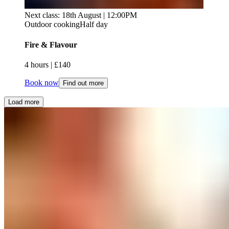
Next class: 18th August | 12:00PM
Outdoor cooking
Half day
Fire & Flavour​​​​‌ ‍ ​‍​‍‌‍ ‌ ​‍‌‍‍‌‌‍‌ ‌‍‍‌‌‍ ‍​‍​‍​ ‍‍​‍​‍‌ ​ ‌‍​‌‌‍ ‍‌‍‍‌‌ ‌​‌ ‍‌​‍ ‍‌‍‍‌‌‍ ​‍​‍​‍ ​​‍​‍‌‍‍​‌ ​‍‌‍‌‌‌‍‌‍​‍​‍​ ‍‍​‍​‍‌‍‍​‌ ‌​‌ ‌​‌ ​​‌ ​ ​ ‍‍​‍ ​‍ ‌‍ ​​‍ ‌‌‍​‌‌‍ ‍‌‍‌​​‍ ‌‌ ​‍​‍ ‌‌‍‍​‌‍ ‌ ‌​‌‍‌‌‌‍ ​‌ ​ ​‍ ‌‌ ​ ‌ ‌​‌ ‌‌‌‍‌​‌‍‍‌‌‍ ​‍ ‍‌ ‌‍‌‍‌‌‌ ​‍‌‍​ ‌‍‌‌‌‍ ​​‍ ‍‌‍​‌‌ ​​‌ ​​​‍ ‌‍‍‌‌‍ ‍‌ ‌​‌‍‌‌‌‍ ‍‌ ‌​​‍ ‌‍‌‌‌‍‌​‌‍‍‌‌ ‌​​‍ ‌‍ ‌‌‍ ‌‍‌​‌‍‌‌​ ‌‌ ​​‌ ​‍‌‍‌‌‌ ​ ‌‍‌‌‌‍ ‍‌ ‌​‌‍​‌‌ ‌​‌‍‍‌‌‍ ‌‍ ‍​ ‍ ‌‍‍‌‌‍‌​​ ‌​ ​‍​ ‌‌‌‍‌​​ ‍‌​ ​‌​ ‍​​ ​‍​ ​‌​‍ ‌‌‍​‌​ ​‌​ ‌‌​ ​ ​‍ ‌​ ‌​‌‍‌​​ ‌‌​ ‌‌​‍ ‌‌‍​‌‌‍‌‍‌‍‌‌‌‍​‌​‍ ‌​ ‌ ​ ‌ ‌‍‌‌​ ‌​​ ‌ ​ ​ ​ ‌‍​ ‌​‌‍‌‍​ ​ ​ ​​​ ‌ ​ ‍ ‌ ‌​‌ ‍‌‌ ​​‌‍‌‌​ ‌‌‍‍​‌‍ ‌ ‌​‌‍‌‌‌‍ ​‌​​ ‌‍ ​‌‍​‌‌ ​ ‌ ​ ​ ‍ ‌ ​​‌‍​‌‌ ‌​‌‍‍​​ ‌‌ ‌​‌‍‍‌‌ ‌​‌‍ ​‌‍‌‌​ ‌‍​‍‌‍​‌‌ ​ ‌‍‌‌‌‌‌‌‌ ​‍‌‍ ​​ ‌‌‍‍​‌ ‌​‌ ‌​‌ ​​‌ ​ ​‍‌‌​ ​ ‌​​‌​‍‌‌​ ​‍‌​‌‍​‍‌‌​ ​‍‌​‌‍‌‍ ​​‍ ‌‌‍​‌‌‍ ‍‌‍‌​​‍ ‌‌ ​‍​‍ ‌‌‍‍​‌‍ ‌ ‌​‌‍‌‌‌‍ ​‌ ​ ​‍ ‌‌ ​ ‌ ‌​‌ ‌‌‌‍‌​‌‍‍‌‌‍ ​‍ ‍‌ ‌‍‌‍‌‌‌ ​‍‌‍​ ‌‍‌‌‌‍ ​​‍ ‍‌‍​‌‌ ​​‌ ​​​‍‌‍‌‍‍‌‌‍‌​​ ‌​ ​‍​ ‌‌‌‍‌​​ ‍‌​ ​‌​ ‍​​ ​‍​ ​‌​‍ ‌‌‍​‌​ ​‌​ ‌‌​ ​ ​‍ ‌​ ‌​‌‍‌​​ ‌‌​ ‌‌​‍ ‌‌‍​‌‌‍‌‍‌‍‌‌‌‍​‌​‍ ‌​ ‌ ​ ‌ ‌‍‌‌​ ‌​​ ‌ ​ ​ ​ ‌‍​ ‌​‌‍‌‍​ ​ ​ ​​​ ‌ ​‍‌‍‌ ‌​‌ ‍‌‌ ​​‌‍‌‌​ ‌‌‍‍​‌‍ ‌ ‌​‌‍‌‌‌‍ ​‌​​ ‌‍ ​‌‍​‌‌ ​ ‌ ​ ​‍‌‍‌ ​​‌‍​‌‌ ‌​‌‍‍​​ ‌‌ ‌​‌‍‍‌‌ ‌​‌‍ ​‌‍‌‌​‍‌‍‌ ​​‌‍‌‌‌ ​‍‌ ​ ‌ ​​‌‍‌‌‌‍​ ‌ ‌​‌‍‍‌‌ ‌‍‌‍‌‌​ ‌‌ ​​‌ ‌‌‌‍​‍‌‍ ​‌‍‍‌‌ ​ ‌‍‍​‌‍‌‌‌‍‌​​‍​‍‌ ‌
4 hours​​​​‌ ‍ ​‍​‍‌‍ ‌ ​‍‌‍‍‌‌‍‌ ‌‍‍‌‌‍ ‍​‍​‍​ ‍‍​‍​‍‌ ​ ‌‍​‌‌‍ ‍‌‍‍‌‌ ‌​‌ ‍‌​‍ ‍‌‍‍‌‌‍ ​‍​‍​‍ ​​‍​‍‌‍‍​‌ ​‍‌‍‌‌‌‍‌‍​‍​‍​ ‍‍​‍​‍‌‍‍​‌ ‌​‌ ‌​‌ ​​‌ ​ ​ ‍‍​‍ ​‍ ‌‍ ​​‍ ‌‌‍​‌‌‍ ‍‌‍‌​​‍ ‌‌ ​‍​‍ ‌‌‍‍​‌‍ ‌ ‌​‌‍‌‌‌‍ ​‌ ​ ​‍ ‌‌ ​ ‌ ‌​‌ ‌‌‌‍‌​‌‍‍‌‌‍ ​‍ ‍‌ ‌‍‌‍‌‌‌ ​‍‌‍​ ‌‍‌‌‌‍ ​​‍ ‍‌‍​‌‌ ​​‌ ​​​‍ ‌‍‍‌‌‍ ‍‌ ‌​‌‍‌‌‌‍ ‍‌ ‌​​‍ ‌‍‌‌‌‍‌​‌‍‍‌‌ ‌​​‍ ‌‍ ‌‌‍ ‌‍‌​‌‍‌‌​ ‌‌ ​​‌ ​‍‌‍‌‌‌ ​ ‌‍‌‌‌‍ ‍‌ ‌​‌‍​‌‌ ‌​‌‍‍‌‌‍ ‌‍ ‍​ ‍ ‌‍‍‌‌‍‌​​ ‌​ ​‍​ ‌‌‌‍‌​​ ‍‌​ ​‌​ ‍​​ ​‍​ ​‌​‍ ‌‌‍​‌​ ​‌​ ‌‌​ ​ ​‍ ‌​ ‌​‌‍‌​​ ‌‌​ ‌‌​‍ ‌‌‍​‌‌‍‌‍‌‍‌‌‌‍​‌​‍ ‌​ ‌ ​ ‌ ‌‍‌‌​ ‌​​ ‌ ​ ​ ​ ‌‍​ ‌​‌‍‌‍​ ​ ​ ​​​ ‌ ​ ‍ ‌ ‌​‌ ‍‌‌ ​​‌‍‌‌​ ‌‌‍‍​‌‍ ‌ ‌​‌‍‌‌‌‍ ​‌​​ ‌‍ ​‌‍​‌‌ ​ ‌ ​ ​ ‍ ‌ ​​‌‍​‌‌ ‌​‌‍‍​​ ‌‌ ‌​‌‍‍‌‌‍ ‌‌‍‌‌​ ‌‍​‍‌‍​‌‌ ​ ‌‍‌‌‌‌‌‌‌ ​‍‌‍ ​​ ‌‌‍‍​‌ ‌​‌ ‌​‌ ​​‌ ​ ​‍‌‌​ ​ ‌​​‌​‍‌‌​ ​‍‌​‌‍​‍‌‌​ ​‍‌​‌‍‌‍ ​​‍ ‌‌‍​‌‌‍ ‍‌‍‌​​‍ ‌‌ ​‍​‍ ‌‌‍‍​‌‍ ‌ ‌​‌‍‌‌‌‍ ​‌ ​ ​‍ ‌‌ ​ ‌ ‌​‌ ‌‌‌‍‌​‌‍‍‌‌‍ ​‍ ‍‌ ‌‍‌‍‌‌‌ ​‍‌‍​ ‌‍‌‌‌‍ ​​‍ ‍‌‍​‌‌ ​​‌ ​​​‍‌‍‌‍‍‌‌‍‌​​ ‌​ ​‍​ ‌‌‌‍‌​​ ‍‌​ ​‌​ ‍​​ ​‍​ ​‌​‍ ‌‌‍​‌​ ​‌​ ‌‌​ ​ ​‍ ‌​ ‌​‌‍‌​​ ‌‌​ ‌‌​‍ ‌‌‍​‌‌‍‌‍‌‍‌‌‌‍​‌​‍ ‌​ ‌ ​ ‌ ‌‍‌‌​ ‌​​ ‌ ​ ​ ​ ‌‍​ ‌​‌‍‌‍​ ​ ​ ​​​ ‌ ​‍‌‍‌ ‌​‌ ‍‌‌ ​​‌‍‌‌​ ‌‌‍‍​‌‍ ‌ ‌​‌‍‌‌‌‍ ​‌​​ ‌‍ ​‌‍​‌‌ ​ ‌ ​ ​‍‌‍‌ ​​‌‍​‌‌ ‌​‌‍‍​​ ‌‌ ‌​‌‍‍‌‌‍ ‌‌‍‌‌​‍‌‍‌ ​​‌‍‌‌‌ ​‍‌ ​ ‌ ​​‌‍‌‌‌‍​ ‌ ‌​‌‍‍‌‌ ‌‍‌‍‌‌​ ‌‌ ​​‌ ‌‌‌‍​‍‌‍ ​‌‍‍‌‌ ​ ‌‍‍​‌‍‌‌‌‍‌​​‍​‍‌ ‌ | £140​​​​‌ ‍ ​‍​‍‌‍ ‌ ​‍‌‍‍‌‌‍‌ ‌‍‍‌‌‍ ‍​‍​‍​ ‍‍​‍​‍‌ ​ ‌‍​‌‌‍ ‍‌‍‍‌‌ ‌​‌ ‍‌​‍ ‍‌‍‍‌‌‍ ​‍​‍​‍ ​​‍​‍‌‍‍​‌ ​‍‌‍‌‌‌‍‌‍​‍​‍​ ‍‍​‍​‍‌‍‍​‌ ‌​‌ ‌​‌ ​​‌ ​ ​ ‍‍​‍ ​‍ ‌‍ ​​‍ ‌‌‍​‌‌‍ ‍‌‍‌​​‍ ‌‌ ​‍​‍ ‌‌‍‍​‌‍ ‌ ‌​‌‍‌‌‌‍ ​‌ ​ ​‍ ‌‌ ​ ‌ ‌​‌ ‌‌‌‍‌​‌‍‍‌‌‍ ​‍ ‍‌ ‌‍‌‍‌‌‌ ​‍‌‍​ ‌‍‌‌‌‍ ​​‍ ‍‌‍​‌‌ ​​‌ ​​​‍ ‌‍‍‌‌‍ ‍‌ ‌​‌‍‌‌‌‍ ‍‌ ‌​​‍ ‌‍‌‌‌‍‌​‌‍‍‌‌ ‌​​‍ ‌‍ ‌‌‍ ‌‍‌​‌‍‌‌​ ‌‌ ​​‌ ​‍‌‍‌‌‌ ​ ‌‍‌‌‌‍ ‍‌ ‌​‌‍​‌‌ ‌​‌‍‍‌‌‍ ‌‍ ‍​ ‍ ‌‍‍‌‌‍‌​​ ‌​ ​‍​ ‌‌‌‍‌​​ ‍‌​ ​‌​ ‍​​ ​‍​ ​‌​‍ ‌‌‍​‌​ ​‌​ ‌‌​ ​ ​‍ ‌​ ‌​‌‍‌​​ ‌‌​ ‌‌​‍ ‌‌‍​‌‌‍‌‍‌‍‌‌‌‍​‌​‍ ‌​ ‌ ​ ‌ ‌‍‌‌​ ‌​​ ‌ ​ ​ ​ ‌‍​ ‌​‌‍‌‍​ ​ ​ ​​​ ‌ ​ ‍ ‌ ‌​‌ ‍‌‌ ​​‌‍‌‌​ ‌‌‍‍​‌‍ ‌ ‌​‌‍‌‌‌‍ ​‌​​ ‌‍ ​‌‍​‌‌ ​ ‌ ​ ​ ‍ ‌ ​​‌‍​‌‌ ‌​‌‍‍​​ ‌‌ ​​‌ ​‍‌‍‍‌‌‍​ ‌‍‌‌​ ‌‍​‍‌‍​‌‌ ​ ‌‍‌‌‌‌‌‌‌ ​‍‌‍ ​​ ‌‌‍‍​‌ ‌​‌ ‌​‌ ​​‌ ​ ​‍‌‌​ ​ ‌​​‌​‍‌‌​ ​‍‌​‌‍​‍‌‌​ ​‍‌​‌‍‌‍ ​​‍ ‌‌‍​‌‌‍ ‍‌‍‌​​‍ ‌‌ ​‍​‍ ‌‌‍‍​‌‍ ‌ ‌​‌‍‌‌‌‍ ​‌ ​ ​‍ ‌‌ ​ ‌ ‌​‌ ‌‌‌‍‌​‌‍‍‌‌‍ ​‍ ‍‌ ‌‍‌‍‌‌‌ ​‍‌‍​ ‌‍‌‌‌‍ ​​‍ ‍‌‍​‌‌ ​​‌ ​​​‍‌‍‌‍‍‌‌‍‌​​ ‌​ ​‍​ ‌‌‌‍‌​​ ‍‌​ ​‌​ ‍​​ ​‍​ ​‌​‍ ‌‌‍​‌​ ​‌​ ‌‌​ ​ ​‍ ‌​ ‌​‌‍‌​​ ‌‌​ ‌‌​‍ ‌‌‍​‌‌‍‌‍‌‍‌‌‌‍​‌​‍ ‌​ ‌ ​ ‌ ‌‍‌‌​ ‌​​ ‌ ​ ​ ​ ‌‍​ ‌​‌‍‌‍​ ​ ​ ​​​ ‌ ​‍‌‍‌ ‌​‌ ‍‌‌ ​​‌‍‌‌​ ‌‌‍‍​‌‍ ‌ ‌​‌‍‌‌‌‍ ​‌​​ ‌‍ ​‌‍​‌‌ ​ ‌ ​ ​‍‌‍‌ ​​‌‍​‌‌ ‌​‌‍‍​​ ‌‌ ​​‌ ​‍‌‍‍‌‌‍​ ‌‍‌‌​‍‌‍‌ ​​‌‍‌‌‌ ​‍‌ ​ ‌ ​​‌‍‌‌‌‍​ ‌ ‌​‌‍‍‌‌ ‌‍‌‍‌‌​ ‌‌ ​​‌ ‌‌‌‍​‍‌‍ ​‌‍‍‌‌ ​ ‌‍‍​‌‍‌‌‌‍‌​​‍​‍‌ ‌
Book now
Find out more
Load more