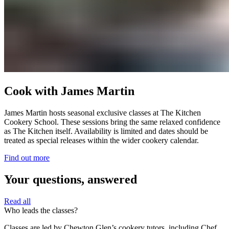
Cook with James Martin​​​​‌ ‍ ​‍​‍‌‍ ‌ ​‍‌‍‍‌‌‍‌ ‌‍‍‌‌‍ ‍​‍​‍​ ‍‍​‍​‍‌ ​ ‌‍​‌‌‍ ‍‌‍‍‌‌ ‌​‌ ‍‌​‍ ‍‌‍‍‌‌‍ ​‍​‍​‍ ​​‍​‍‌‍‍​‌ ​‍‌‍‌‌‌‍‌‍​‍​‍​ ‍‍​‍​‍‌‍‍​‌ ‌​‌ ‌​‌ ​​‌ ​ ​ ‍‍​‍ ​‍ ‌‍ ​​‍ ‌‌‍​‌‌‍ ‍‌‍‌​​‍ ‌‌ ​‍​‍ ‌‌‍‍​‌‍ ‌ ‌​‌‍‌‌‌‍ ​‌ ​ ​‍ ‌‌ ​ ‌ ‌​‌ ‌‌‌‍‌​‌‍‍‌‌‍ ​‍ ‍‌ ‌‍‌‍‌‌‌ ​‍‌‍​ ‌‍‌‌‌‍ ​​‍ ‍‌‍​‌‌ ​​‌ ​​​‍ ‌‍‍‌‌‍ ‍‌ ‌​‌‍‌‌‌‍ ‍‌ ‌​​‍ ‌‍‌‌‌‍‌​‌‍‍‌‌ ‌​​‍ ‌‍ ‌‌‍ ‌‍‌​‌‍‌‌​ ‌‌ ​​‌ ​‍‌‍‌‌‌ ​ ‌‍‌‌‌‍ ‍‌ ‌​‌‍​‌‌ ‌​‌‍‍‌‌‍ ‌‍ ‍​ ‍ ‌‍‍‌‌‍‌​​ ‌‌‍‍​‌‍ ‌ ‌​‌‍‌‌‌‍ ​‌​​ ‌‍ ​‌‍​‌‌ ​ ‌ ​ ‌​‍‌‌‍ ‍‌‍‌​‌‍‌‌‌ ‍​​‍ ‌​ ‍‌​ ​ ​ ‌‌​ ‌‌​ ​‍‌‍​‌​ ‌‍‌‍​ ​‍ ‌​ ​​​ ​‌‌‍‌​​ ‍‌​‍ ‌​ ‌​​ ‌‍​ ‌‌‌‍‌​​‍ ‌‌‍​‍​ ‌ ​ ​ ​ ‌‍​‍ ‌​ ‌‍​ ‍​​ ‌​‌‍​‍‌‍​ ​ ‌‌​ ​‍‌‍​‍​ ‌‍​ ​​​ ‌‌​ ‌‌​ ‍ ‌ ‌​‌ ‍‌‌ ​​‌‍‌‌​ ‌‌‍‍​‌‍ ‌ ‌​‌‍‌‌‌‍ ​‌​​ ‌‍ ​‌‍​‌‌ ​ ‌ ​ ‌​‍‌‌‍ ‍‌‍‌​‌‍‌‌‌ ‍​​ ‍ ‌ ​​‌‍​‌‌ ‌​‌‍‍​​ ‌‌ ​​‌‍​‌‌‍‌ ‌‍‌‌‌​​‍‌ ‌‌‌‍‍‌‌‍ ​‌‍‌​‌‍‌‌‌ ​‍​‍‌‌​ ‌‌‌​​‍‌‌ ‌‍‍ ‌‍‌‌‌ ‍‌​‍‌‌​ ​ ‌​‌​​‍‌‌​ ​ ‌​‌​​‍‌‌​ ​‍​ ​‍​ ​​​ ​‌‌‍​‍​ ‍‌​ ‌‍‌‍​‌‌‍‌‍‌‍​‌​ ‌​‌‍‌‍‌‍​ ​ ‌​​‍‌‌​ ​‍​ ​‍​‍‌‌​ ‌‌‌​‌​​‍ ‍‌‍‍​‌‍‌‌‌‍​‌‌‍‌​‌‍‍‌‌‍ ‍‌‍‌ ​ ‌‍​‍‌‍​‌‌ ​ ‌‍‌‌‌‌‌‌‌ ​‍‌‍ ​​ ‌‌‍‍​‌ ‌​‌ ‌​‌ ​​‌ ​ ​‍‌‌​ ​ ‌​​‌​‍‌‌​ ​‍‌​‌‍​‍‌‌​ ​‍‌​‌‍‌‍ ​​‍ ‌‌‍​‌‌‍ ‍‌‍‌​​‍ ‌‌ ​‍​‍ ‌‌‍‍​‌‍ ‌ ‌​‌‍‌‌‌‍ ​‌ ​ ​‍ ‌‌ ​ ‌ ‌​‌ ‌‌‌‍‌​‌‍‍‌‌‍ ​‍ ‍‌ ‌‍‌‍‌‌‌ ​‍‌‍​ ‌‍‌‌‌‍ ​​‍ ‍‌‍​‌‌ ​​‌ ​​​‍‌‍‌‍‍‌‌‍‌​​ ‌‌‍‍​‌‍ ‌ ‌​‌‍‌‌‌‍ ​‌​​ ‌‍ ​‌‍​‌‌ ​ ‌ ​ ‌​‍‌‌‍ ‍‌‍‌​‌‍‌‌‌ ‍​​‍ ‌​ ‍‌​ ​ ​ ‌‌​ ‌‌​ ​‍‌‍​‌​ ‌‍‌‍​ ​‍ ‌​ ​​​ ​‌‌‍‌​​ ‍‌​‍ ‌​ ‌​​ ‌‍​ ‌‌‌‍‌​​‍ ‌‌‍​‍​ ‌ ​ ​ ​ ‌‍​‍ ‌​ ‌‍​ ‍​​ ‌​‌‍​‍‌‍​ ​ ‌‌​ ​‍‌‍​‍​ ‌‍​ ​​​ ‌‌​ ‌‌​‍‌‍‌ ‌​‌ ‍‌‌ ​​‌‍‌‌​ ‌‌‍‍​‌‍ ‌ ‌​‌‍‌‌‌‍ ​‌​​ ‌‍ ​‌‍​‌‌ ​ ‌ ​ ‌​‍‌‌‍ ‍‌‍‌​‌‍‌‌‌ ‍​​‍‌‍‌ ​​‌‍​‌‌ ‌​‌‍‍​​ ‌‌ ​​‌‍​‌‌‍‌ ‌‍‌‌‌​​‍‌ ‌‌‌‍‍‌‌‍ ​‌‍‌​‌‍‌‌‌ ​‍​‍‌‌​ ‌‌‌​​‍‌‌ ‌‍‍ ‌‍‌‌‌ ‍‌​‍‌‌​ ​ ‌​‌​​‍‌‌​ ​ ‌​‌​​‍‌‌​ ​‍​ ​‍​ ​​​ ​‌‌‍​‍​ ‍‌​ ‌‍‌‍​‌‌‍‌‍‌‍​‌​ ‌​‌‍‌‍‌‍​ ​ ‌​​‍‌‌​ ​‍​ ​‍​‍‌‌​ ‌‌‌​‌​​‍ ‍‌‍‍​‌‍‌‌‌‍​‌‌‍‌​‌‍‍‌‌‍ ‍‌‍‌ ​‍‌‍‌ ​​‌‍‌‌‌ ​‍‌ ​ ‌ ​​‌‍‌‌‌‍​ ‌ ‌​‌‍‍‌‌ ‌‍‌‍‌‌​ ‌‌ ​​‌ ‌‌‌‍​‍‌‍ ​‌‍‍‌‌ ​ ‌‍‍​‌‍‌‌‌‍‌​​‍​‍‌ ‌
James Martin hosts seasonal exclusive classes at The Kitchen
Cookery School. These sessions bring the same relaxed confidence
as The Kitchen itself. Availability is limited and dates should be
treated as special releases within the wider cookery calendar.​​​​‌ ‍ ​‍​‍‌‍ ‌ ​‍‌‍‍‌‌‍‌ ‌‍‍‌‌‍ ‍​‍​‍​ ‍‍​‍​‍‌ ​ ‌‍​‌‌‍ ‍‌‍‍‌‌ ‌​‌ ‍‌​‍ ‍‌‍‍‌‌‍ ​‍​‍​‍ ​​‍​‍‌‍‍​‌ ​‍‌‍‌‌‌‍‌‍​‍​‍​ ‍‍​‍​‍‌‍‍​‌ ‌​‌ ‌​‌ ​​‌ ​ ​ ‍‍​‍ ​‍ ‌‍ ​​‍ ‌‌‍​‌‌‍ ‍‌‍‌​​‍ ‌‌ ​‍​‍ ‌‌‍‍​‌‍ ‌ ‌​‌‍‌‌‌‍ ​‌ ​ ​‍ ‌‌ ​ ‌ ‌​‌ ‌‌‌‍‌​‌‍‍‌‌‍ ​‍ ‍‌ ‌‍‌‍‌‌‌ ​‍‌‍​ ‌‍‌‌‌‍ ​​‍ ‍‌‍​‌‌ ​​‌ ​​​‍ ‌‍‍‌‌‍ ‍‌ ‌​‌‍‌‌‌‍ ‍‌ ‌​​‍ ‌‍‌‌‌‍‌​‌‍‍‌‌ ‌​​‍ ‌‍ ‌‌‍ ‌‍‌​‌‍‌‌​ ‌‌ ​​‌ ​‍‌‍‌‌‌ ​ ‌‍‌‌‌‍ ‍‌ ‌​‌‍​‌‌ ‌​‌‍‍‌‌‍ ‌‍ ‍​ ‍ ‌‍‍‌‌‍‌​​ ‌‌‍‍​‌‍ ‌ ‌​‌‍‌‌‌‍ ​‌​​ ‌‍ ​‌‍​‌‌ ​ ‌ ​ ‌​‍‌‌‍ ‍‌‍‌​‌‍‌‌‌ ‍​​‍ ‌​ ‍‌​ ​ ​ ‌‌​ ‌‌​ ​‍‌‍​‌​ ‌‍‌‍​ ​‍ ‌​ ​​​ ​‌‌‍‌​​ ‍‌​‍ ‌​ ‌​​ ‌‍​ ‌‌‌‍‌​​‍ ‌‌‍​‍​ ‌ ​ ​ ​ ‌‍​‍ ‌​ ‌‍​ ‍​​ ‌​‌‍​‍‌‍​ ​ ‌‌​ ​‍‌‍​‍​ ‌‍​ ​​​ ‌‌​ ‌‌​ ‍ ‌ ‌​‌ ‍‌‌ ​​‌‍‌‌​ ‌‌‍‍​‌‍ ‌ ‌​‌‍‌‌‌‍ ​‌​​ ‌‍ ​‌‍​‌‌ ​ ‌ ​ ‌​‍‌‌‍ ‍‌‍‌​‌‍‌‌‌ ‍​​ ‍ ‌ ​​‌‍​‌‌ ‌​‌‍‍​​ ‌‌ ​​‌‍​‌‌‍‌ ‌‍‌‌‌​​‍‌ ‌‌‌‍‍‌‌‍ ​‌‍‌​‌‍‌‌‌ ​‍​‍‌‌​ ‌‌‌​​‍‌‌ ‌‍‍ ‌‍‌‌‌ ‍‌​‍‌‌​ ​ ‌​‌​​‍‌‌​ ​ ‌​‌​​‍‌‌​ ​‍​ ​‍​ ​​​ ​‌‌‍​‍​ ‍‌​ ‌‍‌‍​‌‌‍‌‍‌‍​‌​ ‌​‌‍‌‍‌‍​ ​ ‌​​‍‌‌​ ​‍​ ​‍​‍‌‌​ ‌‌‌​‌​​‍ ‍‌‍​‍‌‍ ‌‍‌​‌ ‍‌​ ‌‍​‍‌‍​‌‌ ​ ‌‍‌‌‌‌‌‌‌ ​‍‌‍ ​​ ‌‌‍‍​‌ ‌​‌ ‌​‌ ​​‌ ​ ​‍‌‌​ ​ ‌​​‌​‍‌‌​ ​‍‌​‌‍​‍‌‌​ ​‍‌​‌‍‌‍ ​​‍ ‌‌‍​‌‌‍ ‍‌‍‌​​‍ ‌‌ ​‍​‍ ‌‌‍‍​‌‍ ‌ ‌​‌‍‌‌‌‍ ​‌ ​ ​‍ ‌‌ ​ ‌ ‌​‌ ‌‌‌‍‌​‌‍‍‌‌‍ ​‍ ‍‌ ‌‍‌‍‌‌‌ ​‍‌‍​ ‌‍‌‌‌‍ ​​‍ ‍‌‍​‌‌ ​​‌ ​​​‍‌‍‌‍‍‌‌‍‌​​ ‌‌‍‍​‌‍ ‌ ‌​‌‍‌‌‌‍ ​‌​​ ‌‍ ​‌‍​‌‌ ​ ‌ ​ ‌​‍‌‌‍ ‍‌‍‌​‌‍‌‌‌ ‍​​‍ ‌​ ‍‌​ ​ ​ ‌‌​ ‌‌​ ​‍‌‍​‌​ ‌‍‌‍​ ​‍ ‌​ ​​​ ​‌‌‍‌​​ ‍‌​‍ ‌​ ‌​​ ‌‍​ ‌‌‌‍‌​​‍ ‌‌‍​‍​ ‌ ​ ​ ​ ‌‍​‍ ‌​ ‌‍​ ‍​​ ‌​‌‍​‍‌‍​ ​ ‌‌​ ​‍‌‍​‍​ ‌‍​ ​​​ ‌‌​ ‌‌​‍‌‍‌ ‌​‌ ‍‌‌ ​​‌‍‌‌​ ‌‌‍‍​‌‍ ‌ ‌​‌‍‌‌‌‍ ​‌​​ ‌‍ ​‌‍​‌‌ ​ ‌ ​ ‌​‍‌‌‍ ‍‌‍‌​‌‍‌‌‌ ‍​​‍‌‍‌ ​​‌‍​‌‌ ‌​‌‍‍​​ ‌‌ ​​‌‍​‌‌‍‌ ‌‍‌‌‌​​‍‌ ‌‌‌‍‍‌‌‍ ​‌‍‌​‌‍‌‌‌ ​‍​‍‌‌​ ‌‌‌​​‍‌‌ ‌‍‍ ‌‍‌‌‌ ‍‌​‍‌‌​ ​ ‌​‌​​‍‌‌​ ​ ‌​‌​​‍‌‌​ ​‍​ ​‍​ ​​​ ​‌‌‍​‍​ ‍‌​ ‌‍‌‍​‌‌‍‌‍‌‍​‌​ ‌​‌‍‌‍‌‍​ ​ ‌​​‍‌‌​ ​‍​ ​‍​‍‌‌​ ‌‌‌​‌​​‍ ‍‌‍​‍‌‍ ‌‍‌​‌ ‍‌​‍‌‍‌ ​​‌‍‌‌‌ ​‍‌ ​ ‌ ​​‌‍‌‌‌‍​ ‌ ‌​‌‍‍‌‌ ‌‍‌‍‌‌​ ‌‌ ​​‌ ‌‌‌‍​‍‌‍ ​‌‍‍‌‌ ​ ‌‍‍​‌‍‌‌‌‍‌​​‍​‍‌ ‌
Find out more​​​​‌ ‍ ​‍​‍‌‍ ‌ ​‍‌‍‍‌‌‍‌ ‌‍‍‌‌‍ ‍​‍​‍​ ‍‍​‍​‍‌ ​ ‌‍​‌‌‍ ‍‌‍‍‌‌ ‌​‌ ‍‌​‍ ‍‌‍‍‌‌‍ ​‍​‍​‍ ​​‍​‍‌‍‍​‌ ​‍‌‍‌‌‌‍‌‍​‍​‍​ ‍‍​‍​‍‌‍‍​‌ ‌​‌ ‌​‌ ​​‌ ​ ​ ‍‍​‍ ​‍ ‌‍ ​​‍ ‌‌‍​‌‌‍ ‍‌‍‌​​‍ ‌‌ ​‍​‍ ‌‌‍‍​‌‍ ‌ ‌​‌‍‌‌‌‍ ​‌ ​ ​‍ ‌‌ ​ ‌ ‌​‌ ‌‌‌‍‌​‌‍‍‌‌‍ ​‍ ‍‌ ‌‍‌‍‌‌‌ ​‍‌‍​ ‌‍‌‌‌‍ ​​‍ ‍‌‍​‌‌ ​​‌ ​​​‍ ‌‍‍‌‌‍ ‍‌ ‌​‌‍‌‌‌‍ ‍‌ ‌​​‍ ‌‍‌‌‌‍‌​‌‍‍‌‌ ‌​​‍ ‌‍ ‌‌‍ ‌‍‌​‌‍‌‌​ ‌‌ ​​‌ ​‍‌‍‌‌‌ ​ ‌‍‌‌‌‍ ‍‌ ‌​‌‍​‌‌ ‌​‌‍‍‌‌‍ ‌‍ ‍​ ‍ ‌‍‍‌‌‍‌​​ ‌‌‍‍​‌‍ ‌ ‌​‌‍‌‌‌‍ ​‌​​ ‌‍ ​‌‍​‌‌ ​ ‌ ​ ‌​‍‌‌‍ ‍‌‍‌​‌‍‌‌‌ ‍​​‍ ‌​ ‍‌​ ​ ​ ‌‌​ ‌‌​ ​‍‌‍​‌​ ‌‍‌‍​ ​‍ ‌​ ​​​ ​‌‌‍‌​​ ‍‌​‍ ‌​ ‌​​ ‌‍​ ‌‌‌‍‌​​‍ ‌‌‍​‍​ ‌ ​ ​ ​ ‌‍​‍ ‌​ ‌‍​ ‍​​ ‌​‌‍​‍‌‍​ ​ ‌‌​ ​‍‌‍​‍​ ‌‍​ ​​​ ‌‌​ ‌‌​ ‍ ‌ ‌​‌ ‍‌‌ ​​‌‍‌‌​ ‌‌‍‍​‌‍ ‌ ‌​‌‍‌‌‌‍ ​‌​​ ‌‍ ​‌‍​‌‌ ​ ‌ ​ ‌​‍‌‌‍ ‍‌‍‌​‌‍‌‌‌ ‍​​ ‍ ‌ ​​‌‍​‌‌ ‌​‌‍‍​​ ‌‌ ​​‌‍​‌‌‍‌ ‌‍‌‌‌​​‍‌ ‌‌‌‍‍‌‌‍ ​‌‍‌​‌‍‌‌‌ ​‍​‍‌‌​ ‌‌‌​​‍‌‌ ‌‍‍ ‌‍‌‌‌ ‍‌​‍‌‌​ ​ ‌​‌​​‍‌‌​ ​ ‌​‌​​‍‌‌​ ​‍​ ​‍​ ​​​ ​‌‌‍​‍​ ‍‌​ ‌‍‌‍​‌‌‍‌‍‌‍​‌​ ‌​‌‍‌‍‌‍​ ​ ‌​​‍‌‌​ ​‍​ ​‍​‍‌‌​ ‌‌‌​‌​​‍ ‍‌ ​ ‌‍‌‌‌‍​ ‌‍ ‌‍ ‍‌‍‌​‌‍​‌‌ ​‍‌ ‍‌‌​​ ‌ ‌​‌‍​‌​‍ ‍‌‍ ​‌‍​‌‌‍​‍‌‍‌‌‌‍ ​​ ‌‍​‍‌‍​‌‌ ​ ‌‍‌‌‌‌‌‌‌ ​‍‌‍ ​​ ‌‌‍‍​‌ ‌​‌ ‌​‌ ​​‌ ​ ​‍‌‌​ ​ ‌​​‌​‍‌‌​ ​‍‌​‌‍​‍‌‌​ ​‍‌​‌‍‌‍ ​​‍ ‌‌‍​‌‌‍ ‍‌‍‌​​‍ ‌‌ ​‍​‍ ‌‌‍‍​‌‍ ‌ ‌​‌‍‌‌‌‍ ​‌ ​ ​‍ ‌‌ ​ ‌ ‌​‌ ‌‌‌‍‌​‌‍‍‌‌‍ ​‍ ‍‌ ‌‍‌‍‌‌‌ ​‍‌‍​ ‌‍‌‌‌‍ ​​‍ ‍‌‍​‌‌ ​​‌ ​​​‍‌‍‌‍‍‌‌‍‌​​ ‌‌‍‍​‌‍ ‌ ‌​‌‍‌‌‌‍ ​‌​​ ‌‍ ​‌‍​‌‌ ​ ‌ ​ ‌​‍‌‌‍ ‍‌‍‌​‌‍‌‌‌ ‍​​‍ ‌​ ‍‌​ ​ ​ ‌‌​ ‌‌​ ​‍‌‍​‌​ ‌‍‌‍​ ​‍ ‌​ ​​​ ​‌‌‍‌​​ ‍‌​‍ ‌​ ‌​​ ‌‍​ ‌‌‌‍‌​​‍ ‌‌‍​‍​ ‌ ​ ​ ​ ‌‍​‍ ‌​ ‌‍​ ‍​​ ‌​‌‍​‍‌‍​ ​ ‌‌​ ​‍‌‍​‍​ ‌‍​ ​​​ ‌‌​ ‌‌​‍‌‍‌ ‌​‌ ‍‌‌ ​​‌‍‌‌​ ‌‌‍‍​‌‍ ‌ ‌​‌‍‌‌‌‍ ​‌​​ ‌‍ ​‌‍​‌‌ ​ ‌ ​ ‌​‍‌‌‍ ‍‌‍‌​‌‍‌‌‌ ‍​​‍‌‍‌ ​​‌‍​‌‌ ‌​‌‍‍​​ ‌‌ ​​‌‍​‌‌‍‌ ‌‍‌‌‌​​‍‌ ‌‌‌‍‍‌‌‍ ​‌‍‌​‌‍‌‌‌ ​‍​‍‌‌​ ‌‌‌​​‍‌‌ ‌‍‍ ‌‍‌‌‌ ‍‌​‍‌‌​ ​ ‌​‌​​‍‌‌​ ​ ‌​‌​​‍‌‌​ ​‍​ ​‍​ ​​​ ​‌‌‍​‍​ ‍‌​ ‌‍‌‍​‌‌‍‌‍‌‍​‌​ ‌​‌‍‌‍‌‍​ ​ ‌​​‍‌‌​ ​‍​ ​‍​‍‌‌​ ‌‌‌​‌​​‍ ‍‌ ​ ‌‍‌‌‌‍​ ‌‍ ‌‍ ‍‌‍‌​‌‍​‌‌ ​‍‌ ‍‌‌​​ ‌ ‌​‌‍​‌​‍ ‍‌‍ ​‌‍​‌‌‍​‍‌‍‌‌‌‍ ​​‍‌‍‌ ​​‌‍‌‌‌ ​‍‌ ​ ‌ ​​‌‍‌‌‌‍​ ‌ ‌​‌‍‍‌‌ ‌‍‌‍‌‌​ ‌‌ ​​‌ ‌‌‌‍​‍‌‍ ​‌‍‍‌‌ ​ ‌‍‍​‌‍‌‌‌‍‌​​‍​‍‌ ‌
Your questions, answered​​​​‌ ‍ ​‍​‍‌‍ ‌ ​‍‌‍‍‌‌‍‌ ‌‍‍‌‌‍ ‍​‍​‍​ ‍‍​‍​‍‌ ​ ‌‍​‌‌‍ ‍‌‍‍‌‌ ‌​‌ ‍‌​‍ ‍‌‍‍‌‌‍ ​‍​‍​‍ ​​‍​‍‌‍‍​‌ ​‍‌‍‌‌‌‍‌‍​‍​‍​ ‍‍​‍​‍‌‍‍​‌ ‌​‌ ‌​‌ ​​‌ ​ ​ ‍‍​‍ ​‍ ‌‍ ​​‍ ‌‌‍​‌‌‍ ‍‌‍‌​​‍ ‌‌ ​‍​‍ ‌‌‍‍​‌‍ ‌ ‌​‌‍‌‌‌‍ ​‌ ​ ​‍ ‌‌ ​ ‌ ‌​‌ ‌‌‌‍‌​‌‍‍‌‌‍ ​‍ ‍‌ ‌‍‌‍‌‌‌ ​‍‌‍​ ‌‍‌‌‌‍ ​​‍ ‍‌‍​‌‌ ​​‌ ​​​‍ ‌‍‍‌‌‍ ‍‌ ‌​‌‍‌‌‌‍ ‍‌ ‌​​‍ ‌‍‌‌‌‍‌​‌‍‍‌‌ ‌​​‍ ‌‍ ‌‌‍ ‌‍‌​‌‍‌‌​ ‌‌ ​​‌ ​‍‌‍‌‌‌ ​ ‌‍‌‌‌‍ ‍‌ ‌​‌‍​‌‌ ‌​‌‍‍‌‌‍ ‌‍ ‍​ ‍ ‌‍‍‌‌‍‌​​ ‌‌‍‍​‌‍ ‌ ‌​‌‍‌‌‌‍ ​‌​​ ‌‍ ​‌‍​‌‌ ​ ‌ ​ ‌​‍‌‌‍ ‍‌‍‌​‌‍‌‌‌ ‍​​‍ ‌​ ‍‌​ ​ ​ ‌‌​ ‌‌​ ​‍‌‍​‌​ ‌‍‌‍​ ​‍ ‌​ ​​​ ​‌‌‍‌​​ ‍‌​‍ ‌​ ‌​​ ‌‍​ ‌‌‌‍‌​​‍ ‌‌‍​‍​ ‌ ​ ​ ​ ‌‍​‍ ‌​ ‌‍​ ‍​​ ‌​‌‍​‍‌‍​ ​ ‌‌​ ​‍‌‍​‍​ ‌‍​ ​​​ ‌‌​ ‌‌​ ‍ ‌ ‌​‌ ‍‌‌ ​​‌‍‌‌​ ‌‌‍‍​‌‍ ‌ ‌​‌‍‌‌‌‍ ​‌​​ ‌‍ ​‌‍​‌‌ ​ ‌ ​ ‌​‍‌‌‍ ‍‌‍‌​‌‍‌‌‌ ‍​​ ‍ ‌ ​​‌‍​‌‌ ‌​‌‍‍​​ ‌‌ ​​‌‍​‌‌‍‌ ‌‍‌‌‌​​‍‌ ‌‌‌‍‍‌‌‍ ​‌‍‌​‌‍‌‌‌ ​‍​‍‌‌​ ‌‌‌​​‍‌‌ ‌‍‍ ‌‍‌‌‌ ‍‌​‍‌‌​ ​ ‌​‌​​‍‌‌​ ​ ‌​‌​​‍‌‌​ ​‍​ ​‍‌‍‌​​ ‍​​ ​‌​ ​​​ ‌ ‌‍‌‍​ ​ ‌‍​‍‌‍‌‍‌‍​ ​ ​​​ ‍‌​‍‌‌​ ​‍​ ​‍​‍‌‌​ ‌‌‌​‌​​‍ ‍‌‍‍​‌‍‌‌‌‍​‌‌‍‌​‌‍‍‌‌‍ ‍‌‍‌ ​ ‌‍​‍‌‍​‌‌ ​ ‌‍‌‌‌‌‌‌‌ ​‍‌‍ ​​ ‌‌‍‍​‌ ‌​‌ ‌​‌ ​​‌ ​ ​‍‌‌​ ​ ‌​​‌​‍‌‌​ ​‍‌​‌‍​‍‌‌​ ​‍‌​‌‍‌‍ ​​‍ ‌‌‍​‌‌‍ ‍‌‍‌​​‍ ‌‌ ​‍​‍ ‌‌‍‍​‌‍ ‌ ‌​‌‍‌‌‌‍ ​‌ ​ ​‍ ‌‌ ​ ‌ ‌​‌ ‌‌‌‍‌​‌‍‍‌‌‍ ​‍ ‍‌ ‌‍‌‍‌‌‌ ​‍‌‍​ ‌‍‌‌‌‍ ​​‍ ‍‌‍​‌‌ ​​‌ ​​​‍‌‍‌‍‍‌‌‍‌​​ ‌‌‍‍​‌‍ ‌ ‌​‌‍‌‌‌‍ ​‌​​ ‌‍ ​‌‍​‌‌ ​ ‌ ​ ‌​‍‌‌‍ ‍‌‍‌​‌‍‌‌‌ ‍​​‍ ‌​ ‍‌​ ​ ​ ‌‌​ ‌‌​ ​‍‌‍​‌​ ‌‍‌‍​ ​‍ ‌​ ​​​ ​‌‌‍‌​​ ‍‌​‍ ‌​ ‌​​ ‌‍​ ‌‌‌‍‌​​‍ ‌‌‍​‍​ ‌ ​ ​ ​ ‌‍​‍ ‌​ ‌‍​ ‍​​ ‌​‌‍​‍‌‍​ ​ ‌‌​ ​‍‌‍​‍​ ‌‍​ ​​​ ‌‌​ ‌‌​‍‌‍‌ ‌​‌ ‍‌‌ ​​‌‍‌‌​ ‌‌‍‍​‌‍ ‌ ‌​‌‍‌‌‌‍ ​‌​​ ‌‍ ​‌‍​‌‌ ​ ‌ ​ ‌​‍‌‌‍ ‍‌‍‌​‌‍‌‌‌ ‍​​‍‌‍‌ ​​‌‍​‌‌ ‌​‌‍‍​​ ‌‌ ​​‌‍​‌‌‍‌ ‌‍‌‌‌​​‍‌ ‌‌‌‍‍‌‌‍ ​‌‍‌​‌‍‌‌‌ ​‍​‍‌‌​ ‌‌‌​​‍‌‌ ‌‍‍ ‌‍‌‌‌ ‍‌​‍‌‌​ ​ ‌​‌​​‍‌‌​ ​ ‌​‌​​‍‌‌​ ​‍​ ​‍‌‍‌​​ ‍​​ ​‌​ ​​​ ‌ ‌‍‌‍​ ​ ‌‍​‍‌‍‌‍‌‍​ ​ ​​​ ‍‌​‍‌‌​ ​‍​ ​‍​‍‌‌​ ‌‌‌​‌​​‍ ‍‌‍‍​‌‍‌‌‌‍​‌‌‍‌​‌‍‍‌‌‍ ‍‌‍‌ ​‍‌‍‌ ​​‌‍‌‌‌ ​‍‌ ​ ‌ ​​‌‍‌‌‌‍​ ‌ ‌​‌‍‍‌‌ ‌‍‌‍‌‌​ ‌‌ ​​‌ ‌‌‌‍​‍‌‍ ​‌‍‍‌‌ ​ ‌‍‍​‌‍‌‌‌‍‌​​‍​‍‌ ‌
Read all​​​​‌ ‍ ​‍​‍‌‍ ‌ ​‍‌‍‍‌‌‍‌ ‌‍‍‌‌‍ ‍​‍​‍​ ‍‍​‍​‍‌ ​ ‌‍​‌‌‍ ‍‌‍‍‌‌ ‌​‌ ‍‌​‍ ‍‌‍‍‌‌‍ ​‍​‍​‍ ​​‍​‍‌‍‍​‌ ​‍‌‍‌‌‌‍‌‍​‍​‍​ ‍‍​‍​‍‌‍‍​‌ ‌​‌ ‌​‌ ​​‌ ​ ​ ‍‍​‍ ​‍ ‌‍ ​​‍ ‌‌‍​‌‌‍ ‍‌‍‌​​‍ ‌‌ ​‍​‍ ‌‌‍‍​‌‍ ‌ ‌​‌‍‌‌‌‍ ​‌ ​ ​‍ ‌‌ ​ ‌ ‌​‌ ‌‌‌‍‌​‌‍‍‌‌‍ ​‍ ‍‌ ‌‍‌‍‌‌‌ ​‍‌‍​ ‌‍‌‌‌‍ ​​‍ ‍‌‍​‌‌ ​​‌ ​​​‍ ‌‍‍‌‌‍ ‍‌ ‌​‌‍‌‌‌‍ ‍‌ ‌​​‍ ‌‍‌‌‌‍‌​‌‍‍‌‌ ‌​​‍ ‌‍ ‌‌‍ ‌‍‌​‌‍‌‌​ ‌‌ ​​‌ ​‍‌‍‌‌‌ ​ ‌‍‌‌‌‍ ‍‌ ‌​‌‍​‌‌ ‌​‌‍‍‌‌‍ ‌‍ ‍​ ‍ ‌‍‍‌‌‍‌​​ ‌‌‍‍​‌‍ ‌ ‌​‌‍‌‌‌‍ ​‌​​ ‌‍ ​‌‍​‌‌ ​ ‌ ​ ‌​‍‌‌‍ ‍‌‍‌​‌‍‌‌‌ ‍​​‍ ‌​ ‍‌​ ​ ​ ‌‌​ ‌‌​ ​‍‌‍​‌​ ‌‍‌‍​ ​‍ ‌​ ​​​ ​‌‌‍‌​​ ‍‌​‍ ‌​ ‌​​ ‌‍​ ‌‌‌‍‌​​‍ ‌‌‍​‍​ ‌ ​ ​ ​ ‌‍​‍ ‌​ ‌‍​ ‍​​ ‌​‌‍​‍‌‍​ ​ ‌‌​ ​‍‌‍​‍​ ‌‍​ ​​​ ‌‌​ ‌‌​ ‍ ‌ ‌​‌ ‍‌‌ ​​‌‍‌‌​ ‌‌‍‍​‌‍ ‌ ‌​‌‍‌‌‌‍ ​‌​​ ‌‍ ​‌‍​‌‌ ​ ‌ ​ ‌​‍‌‌‍ ‍‌‍‌​‌‍‌‌‌ ‍​​ ‍ ‌ ​​‌‍​‌‌ ‌​‌‍‍​​ ‌‌ ​​‌‍​‌‌‍‌ ‌‍‌‌‌​​‍‌ ‌‌‌‍‍‌‌‍ ​‌‍‌​‌‍‌‌‌ ​‍​‍‌‌​ ‌‌‌​​‍‌‌ ‌‍‍ ‌‍‌‌‌ ‍‌​‍‌‌​ ​ ‌​‌​​‍‌‌​ ​ ‌​‌​​‍‌‌​ ​‍​ ​‍‌‍‌​​ ‍​​ ​‌​ ​​​ ‌ ‌‍‌‍​ ​ ‌‍​‍‌‍‌‍‌‍​ ​ ​​​ ‍‌​‍‌‌​ ​‍​ ​‍​‍‌‌​ ‌‌‌​‌​​‍ ‍‌ ​ ‌‍‌‌‌‍​ ‌‍ ‌‍ ‍‌‍‌​‌‍​‌‌ ​‍‌ ‍‌‌​​ ‌ ‌​‌‍​‌​‍ ‍‌‍ ​‌‍​‌‌‍​‍‌‍‌‌‌‍ ​​ ‌‍​‍‌‍​‌‌ ​ ‌‍‌‌‌‌‌‌‌ ​‍‌‍ ​​ ‌‌‍‍​‌ ‌​‌ ‌​‌ ​​‌ ​ ​‍‌‌​ ​ ‌​​‌​‍‌‌​ ​‍‌​‌‍​‍‌‌​ ​‍‌​‌‍‌‍ ​​‍ ‌‌‍​‌‌‍ ‍‌‍‌​​‍ ‌‌ ​‍​‍ ‌‌‍‍​‌‍ ‌ ‌​‌‍‌‌‌‍ ​‌ ​ ​‍ ‌‌ ​ ‌ ‌​‌ ‌‌‌‍‌​‌‍‍‌‌‍ ​‍ ‍‌ ‌‍‌‍‌‌‌ ​‍‌‍​ ‌‍‌‌‌‍ ​​‍ ‍‌‍​‌‌ ​​‌ ​​​‍‌‍‌‍‍‌‌‍‌​​ ‌‌‍‍​‌‍ ‌ ‌​‌‍‌‌‌‍ ​‌​​ ‌‍ ​‌‍​‌‌ ​ ‌ ​ ‌​‍‌‌‍ ‍‌‍‌​‌‍‌‌‌ ‍​​‍ ‌​ ‍‌​ ​ ​ ‌‌​ ‌‌​ ​‍‌‍​‌​ ‌‍‌‍​ ​‍ ‌​ ​​​ ​‌‌‍‌​​ ‍‌​‍ ‌​ ‌​​ ‌‍​ ‌‌‌‍‌​​‍ ‌‌‍​‍​ ‌ ​ ​ ​ ‌‍​‍ ‌​ ‌‍​ ‍​​ ‌​‌‍​‍‌‍​ ​ ‌‌​ ​‍‌‍​‍​ ‌‍​ ​​​ ‌‌​ ‌‌​‍‌‍‌ ‌​‌ ‍‌‌ ​​‌‍‌‌​ ‌‌‍‍​‌‍ ‌ ‌​‌‍‌‌‌‍ ​‌​​ ‌‍ ​‌‍​‌‌ ​ ‌ ​ ‌​‍‌‌‍ ‍‌‍‌​‌‍‌‌‌ ‍​​‍‌‍‌ ​​‌‍​‌‌ ‌​‌‍‍​​ ‌‌ ​​‌‍​‌‌‍‌ ‌‍‌‌‌​​‍‌ ‌‌‌‍‍‌‌‍ ​‌‍‌​‌‍‌‌‌ ​‍​‍‌‌​ ‌‌‌​​‍‌‌ ‌‍‍ ‌‍‌‌‌ ‍‌​‍‌‌​ ​ ‌​‌​​‍‌‌​ ​ ‌​‌​​‍‌‌​ ​‍​ ​‍‌‍‌​​ ‍​​ ​‌​ ​​​ ‌ ‌‍‌‍​ ​ ‌‍​‍‌‍‌‍‌‍​ ​ ​​​ ‍‌​‍‌‌​ ​‍​ ​‍​‍‌‌​ ‌‌‌​‌​​‍ ‍‌ ​ ‌‍‌‌‌‍​ ‌‍ ‌‍ ‍‌‍‌​‌‍​‌‌ ​‍‌ ‍‌‌​​ ‌ ‌​‌‍​‌​‍ ‍‌‍ ​‌‍​‌‌‍​‍‌‍‌‌‌‍ ​​‍‌‍‌ ​​‌‍‌‌‌ ​‍‌ ​ ‌ ​​‌‍‌‌‌‍​ ‌ ‌​‌‍‍‌‌ ‌‍‌‍‌‌​ ‌‌ ​​‌ ‌‌‌‍​‍‌‍ ​‌‍‍‌‌ ​ ‌‍‍​‌‍‌‌‌‍‌​​‍​‍‌ ‌
Who leads the classes?​​​​‌ ‍ ​‍​‍‌‍ ‌ ​‍‌‍‍‌‌‍‌ ‌‍‍‌‌‍ ‍​‍​‍​ ‍‍​‍​‍‌ ​ ‌‍​‌‌‍ ‍‌‍‍‌‌ ‌​‌ ‍‌​‍ ‍‌‍‍‌‌‍ ​‍​‍​‍ ​​‍​‍‌‍‍​‌ ​‍‌‍‌‌‌‍‌‍​‍​‍​ ‍‍​‍​‍‌‍‍​‌ ‌​‌ ‌​‌ ​​‌ ​ ​ ‍‍​‍ ​‍ ‌‍ ​​‍ ‌‌‍​‌‌‍ ‍‌‍‌​​‍ ‌‌ ​‍​‍ ‌‌‍‍​‌‍ ‌ ‌​‌‍‌‌‌‍ ​‌ ​ ​‍ ‌‌ ​ ‌ ‌​‌ ‌‌‌‍‌​‌‍‍‌‌‍ ​‍ ‍‌ ‌‍‌‍‌‌‌ ​‍‌‍​ ‌‍‌‌‌‍ ​​‍ ‍‌‍​‌‌ ​​‌ ​​​‍ ‌‍‍‌‌‍ ‍‌ ‌​‌‍‌‌‌‍ ‍‌ ‌​​‍ ‌‍‌‌‌‍‌​‌‍‍‌‌ ‌​​‍ ‌‍ ‌‌‍ ‌‍‌​‌‍‌‌​ ‌‌ ​​‌ ​‍‌‍‌‌‌ ​ ‌‍‌‌‌‍ ‍‌ ‌​‌‍​‌‌ ‌​‌‍‍‌‌‍ ‌‍ ‍​ ‍ ‌‍‍‌‌‍‌​​ ‌‌‍‌‍​ ‌‌​ ‍​​ ‌ ​ ​‍​ ​‍​ ‌‌​ ​‌​‍ ‌​ ‍‌‌‍‌‍​ ​‍​ ​ ​‍ ‌​ ‌​‌‍‌‌​ ‌‌‌‍​‍​‍ ‌‌‍​‍‌‍​‍​ ‌ ‌‍‌​​‍ ‌​ ‌‌‌‍‌‍​ ‌ ​ ‌‌​ ‌ ​ ​ ​ ‍​‌‍‌‌‌‍​ ​ ​ ​ ‌‌​ ​‍​ ‍ ‌ ‌​‌ ‍‌‌ ​​‌‍‌‌​ ‌‌‍‍​‌‍ ‌ ‌​‌‍‌‌‌‍ ​‌​‌‍‌‍​‌‌ ​‌​ ‍ ‌ ​​‌‍​‌‌ ‌​‌‍‍​​ ‌‌ ​‌‌ ‌‌‌‍‌‌‌ ​ ‌ ‌​‌‍‍‌‌‍ ‌‍ ‍​ ‌‍​‍‌‍​‌‌ ​ ‌‍‌‌‌‌‌‌‌ ​‍‌‍ ​​ ‌‌‍‍​‌ ‌​‌ ‌​‌ ​​‌ ​ ​‍‌‌​ ​ ‌​​‌​‍‌‌​ ​‍‌​‌‍​‍‌‌​ ​‍‌​‌‍‌‍ ​​‍ ‌‌‍​‌‌‍ ‍‌‍‌​​‍ ‌‌ ​‍​‍ ‌‌‍‍​‌‍ ‌ ‌​‌‍‌‌‌‍ ​‌ ​ ​‍ ‌‌ ​ ‌ ‌​‌ ‌‌‌‍‌​‌‍‍‌‌‍ ​‍ ‍‌ ‌‍‌‍‌‌‌ ​‍‌‍​ ‌‍‌‌‌‍ ​​‍ ‍‌‍​‌‌ ​​‌ ​​​‍‌‍‌‍‍‌‌‍‌​​ ‌‌‍‌‍​ ‌‌​ ‍​​ ‌ ​ ​‍​ ​‍​ ‌‌​ ​‌​‍ ‌​ ‍‌‌‍‌‍​ ​‍​ ​ ​‍ ‌​ ‌​‌‍‌‌​ ‌‌‌‍​‍​‍ ‌‌‍​‍‌‍​‍​ ‌ ‌‍‌​​‍ ‌​ ‌‌‌‍‌‍​ ‌ ​ ‌‌​ ‌ ​ ​ ​ ‍​‌‍‌‌‌‍​ ​ ​ ​ ‌‌​ ​‍​‍‌‍‌ ‌​‌ ‍‌‌ ​​‌‍‌‌​ ‌‌‍‍​‌‍ ‌ ‌​‌‍‌‌‌‍ ​‌​‌‍‌‍​‌‌ ​‌​‍‌‍‌ ​​‌‍​‌‌ ‌​‌‍‍​​ ‌‌ ​‌‌ ‌‌‌‍‌‌‌ ​ ‌ ‌​‌‍‍‌‌‍ ‌‍ ‍​‍‌‍‌ ​​‌‍‌‌‌ ​‍‌ ​ ‌ ​​‌‍‌‌‌‍​ ‌ ‌​‌‍‍‌‌ ‌‍‌‍‌‌​ ‌‌ ​​‌ ‌‌‌‍​‍‌‍ ​‌‍‍‌‌ ​ ‌‍‍​‌‍‌‌‌‍‌​​‍​‍‌ ‌
Classes are led by Chewton Glen’s cookery tutors, including Chef