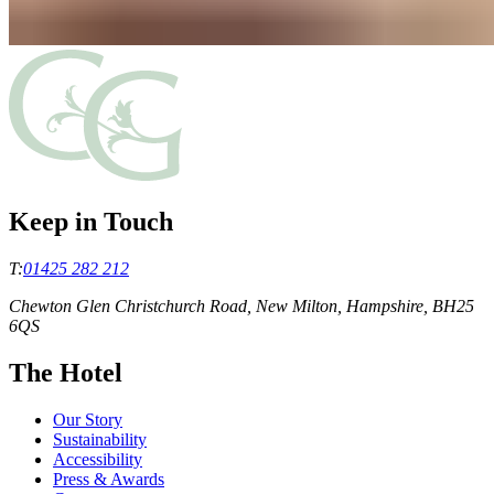
Keep in Touch
T:
01425 282 212
Chewton Glen Christchurch Road, New Milton, Hampshire, BH25
6QS
The Hotel
Our Story
Sustainability
Accessibility
Press & Awards