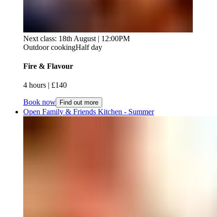
Next class: 18th August | 12:00PM
Outdoor cooking
Half day
Fire & Flavour​​​​‌ ‍ ​‍​‍‌‍ ‌ ​‍‌‍‍‌‌‍‌ ‌‍‍‌‌‍ ‍​‍​‍​ ‍‍​‍​‍‌ ​ ‌‍​‌‌‍ ‍‌‍‍‌‌ ‌​‌ ‍‌​‍ ‍‌‍‍‌‌‍ ​‍​‍​‍ ​​‍​‍‌‍‍​‌ ​‍‌‍‌‌‌‍‌‍​‍​‍​ ‍‍​‍​‍‌‍‍​‌ ‌​‌ ‌​‌ ​​‌ ​ ​ ‍‍​‍ ​‍ ‌‍ ​​‍ ‌‌‍​‌‌‍ ‍‌‍‌​​‍ ‌‌ ​‍​‍ ‌‌‍‍​‌‍ ‌ ‌​‌‍‌‌‌‍ ​‌ ​ ​‍ ‌‌ ​ ‌ ‌​‌ ‌‌‌‍‌​‌‍‍‌‌‍ ​‍ ‍‌ ‌‍‌‍‌‌‌ ​‍‌‍​ ‌‍‌‌‌‍ ​​‍ ‍‌‍​‌‌ ​​‌ ​​​‍ ‌‍‍‌‌‍ ‍‌ ‌​‌‍‌‌‌‍ ‍‌ ‌​​‍ ‌‍‌‌‌‍‌​‌‍‍‌‌ ‌​​‍ ‌‍ ‌‌‍ ‌‍‌​‌‍‌‌​ ‌‌ ​​‌ ​‍‌‍‌‌‌ ​ ‌‍‌‌‌‍ ‍‌ ‌​‌‍​‌‌ ‌​‌‍‍‌‌‍ ‌‍ ‍​ ‍ ‌‍‍‌‌‍‌​​ ‌​ ​‍​ ‌‌‌‍‌​​ ‍‌​ ​‌​ ‍​​ ​‍​ ​‌​‍ ‌‌‍​‌​ ​‌​ ‌‌​ ​ ​‍ ‌​ ‌​‌‍‌​​ ‌‌​ ‌‌​‍ ‌‌‍​‌‌‍‌‍‌‍‌‌‌‍​‌​‍ ‌​ ‌ ​ ‌ ‌‍‌‌​ ‌​​ ‌ ​ ​ ​ ‌‍​ ‌​‌‍‌‍​ ​ ​ ​​​ ‌ ​ ‍ ‌ ‌​‌ ‍‌‌ ​​‌‍‌‌​ ‌‌‍‍​‌‍ ‌ ‌​‌‍‌‌‌‍ ​‌​​ ‌‍ ​‌‍​‌‌ ​ ‌ ​ ​ ‍ ‌ ​​‌‍​‌‌ ‌​‌‍‍​​ ‌‌ ‌​‌‍‍‌‌ ‌​‌‍ ​‌‍‌‌​ ‌‍​‍‌‍​‌‌ ​ ‌‍‌‌‌‌‌‌‌ ​‍‌‍ ​​ ‌‌‍‍​‌ ‌​‌ ‌​‌ ​​‌ ​ ​‍‌‌​ ​ ‌​​‌​‍‌‌​ ​‍‌​‌‍​‍‌‌​ ​‍‌​‌‍‌‍ ​​‍ ‌‌‍​‌‌‍ ‍‌‍‌​​‍ ‌‌ ​‍​‍ ‌‌‍‍​‌‍ ‌ ‌​‌‍‌‌‌‍ ​‌ ​ ​‍ ‌‌ ​ ‌ ‌​‌ ‌‌‌‍‌​‌‍‍‌‌‍ ​‍ ‍‌ ‌‍‌‍‌‌‌ ​‍‌‍​ ‌‍‌‌‌‍ ​​‍ ‍‌‍​‌‌ ​​‌ ​​​‍‌‍‌‍‍‌‌‍‌​​ ‌​ ​‍​ ‌‌‌‍‌​​ ‍‌​ ​‌​ ‍​​ ​‍​ ​‌​‍ ‌‌‍​‌​ ​‌​ ‌‌​ ​ ​‍ ‌​ ‌​‌‍‌​​ ‌‌​ ‌‌​‍ ‌‌‍​‌‌‍‌‍‌‍‌‌‌‍​‌​‍ ‌​ ‌ ​ ‌ ‌‍‌‌​ ‌​​ ‌ ​ ​ ​ ‌‍​ ‌​‌‍‌‍​ ​ ​ ​​​ ‌ ​‍‌‍‌ ‌​‌ ‍‌‌ ​​‌‍‌‌​ ‌‌‍‍​‌‍ ‌ ‌​‌‍‌‌‌‍ ​‌​​ ‌‍ ​‌‍​‌‌ ​ ‌ ​ ​‍‌‍‌ ​​‌‍​‌‌ ‌​‌‍‍​​ ‌‌ ‌​‌‍‍‌‌ ‌​‌‍ ​‌‍‌‌​‍‌‍‌ ​​‌‍‌‌‌ ​‍‌ ​ ‌ ​​‌‍‌‌‌‍​ ‌ ‌​‌‍‍‌‌ ‌‍‌‍‌‌​ ‌‌ ​​‌ ‌‌‌‍​‍‌‍ ​‌‍‍‌‌ ​ ‌‍‍​‌‍‌‌‌‍‌​​‍​‍‌ ‌
4 hours​​​​‌ ‍ ​‍​‍‌‍ ‌ ​‍‌‍‍‌‌‍‌ ‌‍‍‌‌‍ ‍​‍​‍​ ‍‍​‍​‍‌ ​ ‌‍​‌‌‍ ‍‌‍‍‌‌ ‌​‌ ‍‌​‍ ‍‌‍‍‌‌‍ ​‍​‍​‍ ​​‍​‍‌‍‍​‌ ​‍‌‍‌‌‌‍‌‍​‍​‍​ ‍‍​‍​‍‌‍‍​‌ ‌​‌ ‌​‌ ​​‌ ​ ​ ‍‍​‍ ​‍ ‌‍ ​​‍ ‌‌‍​‌‌‍ ‍‌‍‌​​‍ ‌‌ ​‍​‍ ‌‌‍‍​‌‍ ‌ ‌​‌‍‌‌‌‍ ​‌ ​ ​‍ ‌‌ ​ ‌ ‌​‌ ‌‌‌‍‌​‌‍‍‌‌‍ ​‍ ‍‌ ‌‍‌‍‌‌‌ ​‍‌‍​ ‌‍‌‌‌‍ ​​‍ ‍‌‍​‌‌ ​​‌ ​​​‍ ‌‍‍‌‌‍ ‍‌ ‌​‌‍‌‌‌‍ ‍‌ ‌​​‍ ‌‍‌‌‌‍‌​‌‍‍‌‌ ‌​​‍ ‌‍ ‌‌‍ ‌‍‌​‌‍‌‌​ ‌‌ ​​‌ ​‍‌‍‌‌‌ ​ ‌‍‌‌‌‍ ‍‌ ‌​‌‍​‌‌ ‌​‌‍‍‌‌‍ ‌‍ ‍​ ‍ ‌‍‍‌‌‍‌​​ ‌​ ​‍​ ‌‌‌‍‌​​ ‍‌​ ​‌​ ‍​​ ​‍​ ​‌​‍ ‌‌‍​‌​ ​‌​ ‌‌​ ​ ​‍ ‌​ ‌​‌‍‌​​ ‌‌​ ‌‌​‍ ‌‌‍​‌‌‍‌‍‌‍‌‌‌‍​‌​‍ ‌​ ‌ ​ ‌ ‌‍‌‌​ ‌​​ ‌ ​ ​ ​ ‌‍​ ‌​‌‍‌‍​ ​ ​ ​​​ ‌ ​ ‍ ‌ ‌​‌ ‍‌‌ ​​‌‍‌‌​ ‌‌‍‍​‌‍ ‌ ‌​‌‍‌‌‌‍ ​‌​​ ‌‍ ​‌‍​‌‌ ​ ‌ ​ ​ ‍ ‌ ​​‌‍​‌‌ ‌​‌‍‍​​ ‌‌ ‌​‌‍‍‌‌‍ ‌‌‍‌‌​ ‌‍​‍‌‍​‌‌ ​ ‌‍‌‌‌‌‌‌‌ ​‍‌‍ ​​ ‌‌‍‍​‌ ‌​‌ ‌​‌ ​​‌ ​ ​‍‌‌​ ​ ‌​​‌​‍‌‌​ ​‍‌​‌‍​‍‌‌​ ​‍‌​‌‍‌‍ ​​‍ ‌‌‍​‌‌‍ ‍‌‍‌​​‍ ‌‌ ​‍​‍ ‌‌‍‍​‌‍ ‌ ‌​‌‍‌‌‌‍ ​‌ ​ ​‍ ‌‌ ​ ‌ ‌​‌ ‌‌‌‍‌​‌‍‍‌‌‍ ​‍ ‍‌ ‌‍‌‍‌‌‌ ​‍‌‍​ ‌‍‌‌‌‍ ​​‍ ‍‌‍​‌‌ ​​‌ ​​​‍‌‍‌‍‍‌‌‍‌​​ ‌​ ​‍​ ‌‌‌‍‌​​ ‍‌​ ​‌​ ‍​​ ​‍​ ​‌​‍ ‌‌‍​‌​ ​‌​ ‌‌​ ​ ​‍ ‌​ ‌​‌‍‌​​ ‌‌​ ‌‌​‍ ‌‌‍​‌‌‍‌‍‌‍‌‌‌‍​‌​‍ ‌​ ‌ ​ ‌ ‌‍‌‌​ ‌​​ ‌ ​ ​ ​ ‌‍​ ‌​‌‍‌‍​ ​ ​ ​​​ ‌ ​‍‌‍‌ ‌​‌ ‍‌‌ ​​‌‍‌‌​ ‌‌‍‍​‌‍ ‌ ‌​‌‍‌‌‌‍ ​‌​​ ‌‍ ​‌‍​‌‌ ​ ‌ ​ ​‍‌‍‌ ​​‌‍​‌‌ ‌​‌‍‍​​ ‌‌ ‌​‌‍‍‌‌‍ ‌‌‍‌‌​‍‌‍‌ ​​‌‍‌‌‌ ​‍‌ ​ ‌ ​​‌‍‌‌‌‍​ ‌ ‌​‌‍‍‌‌ ‌‍‌‍‌‌​ ‌‌ ​​‌ ‌‌‌‍​‍‌‍ ​‌‍‍‌‌ ​ ‌‍‍​‌‍‌‌‌‍‌​​‍​‍‌ ‌ | £140​​​​‌ ‍ ​‍​‍‌‍ ‌ ​‍‌‍‍‌‌‍‌ ‌‍‍‌‌‍ ‍​‍​‍​ ‍‍​‍​‍‌ ​ ‌‍​‌‌‍ ‍‌‍‍‌‌ ‌​‌ ‍‌​‍ ‍‌‍‍‌‌‍ ​‍​‍​‍ ​​‍​‍‌‍‍​‌ ​‍‌‍‌‌‌‍‌‍​‍​‍​ ‍‍​‍​‍‌‍‍​‌ ‌​‌ ‌​‌ ​​‌ ​ ​ ‍‍​‍ ​‍ ‌‍ ​​‍ ‌‌‍​‌‌‍ ‍‌‍‌​​‍ ‌‌ ​‍​‍ ‌‌‍‍​‌‍ ‌ ‌​‌‍‌‌‌‍ ​‌ ​ ​‍ ‌‌ ​ ‌ ‌​‌ ‌‌‌‍‌​‌‍‍‌‌‍ ​‍ ‍‌ ‌‍‌‍‌‌‌ ​‍‌‍​ ‌‍‌‌‌‍ ​​‍ ‍‌‍​‌‌ ​​‌ ​​​‍ ‌‍‍‌‌‍ ‍‌ ‌​‌‍‌‌‌‍ ‍‌ ‌​​‍ ‌‍‌‌‌‍‌​‌‍‍‌‌ ‌​​‍ ‌‍ ‌‌‍ ‌‍‌​‌‍‌‌​ ‌‌ ​​‌ ​‍‌‍‌‌‌ ​ ‌‍‌‌‌‍ ‍‌ ‌​‌‍​‌‌ ‌​‌‍‍‌‌‍ ‌‍ ‍​ ‍ ‌‍‍‌‌‍‌​​ ‌​ ​‍​ ‌‌‌‍‌​​ ‍‌​ ​‌​ ‍​​ ​‍​ ​‌​‍ ‌‌‍​‌​ ​‌​ ‌‌​ ​ ​‍ ‌​ ‌​‌‍‌​​ ‌‌​ ‌‌​‍ ‌‌‍​‌‌‍‌‍‌‍‌‌‌‍​‌​‍ ‌​ ‌ ​ ‌ ‌‍‌‌​ ‌​​ ‌ ​ ​ ​ ‌‍​ ‌​‌‍‌‍​ ​ ​ ​​​ ‌ ​ ‍ ‌ ‌​‌ ‍‌‌ ​​‌‍‌‌​ ‌‌‍‍​‌‍ ‌ ‌​‌‍‌‌‌‍ ​‌​​ ‌‍ ​‌‍​‌‌ ​ ‌ ​ ​ ‍ ‌ ​​‌‍​‌‌ ‌​‌‍‍​​ ‌‌ ​​‌ ​‍‌‍‍‌‌‍​ ‌‍‌‌​ ‌‍​‍‌‍​‌‌ ​ ‌‍‌‌‌‌‌‌‌ ​‍‌‍ ​​ ‌‌‍‍​‌ ‌​‌ ‌​‌ ​​‌ ​ ​‍‌‌​ ​ ‌​​‌​‍‌‌​ ​‍‌​‌‍​‍‌‌​ ​‍‌​‌‍‌‍ ​​‍ ‌‌‍​‌‌‍ ‍‌‍‌​​‍ ‌‌ ​‍​‍ ‌‌‍‍​‌‍ ‌ ‌​‌‍‌‌‌‍ ​‌ ​ ​‍ ‌‌ ​ ‌ ‌​‌ ‌‌‌‍‌​‌‍‍‌‌‍ ​‍ ‍‌ ‌‍‌‍‌‌‌ ​‍‌‍​ ‌‍‌‌‌‍ ​​‍ ‍‌‍​‌‌ ​​‌ ​​​‍‌‍‌‍‍‌‌‍‌​​ ‌​ ​‍​ ‌‌‌‍‌​​ ‍‌​ ​‌​ ‍​​ ​‍​ ​‌​‍ ‌‌‍​‌​ ​‌​ ‌‌​ ​ ​‍ ‌​ ‌​‌‍‌​​ ‌‌​ ‌‌​‍ ‌‌‍​‌‌‍‌‍‌‍‌‌‌‍​‌​‍ ‌​ ‌ ​ ‌ ‌‍‌‌​ ‌​​ ‌ ​ ​ ​ ‌‍​ ‌​‌‍‌‍​ ​ ​ ​​​ ‌ ​‍‌‍‌ ‌​‌ ‍‌‌ ​​‌‍‌‌​ ‌‌‍‍​‌‍ ‌ ‌​‌‍‌‌‌‍ ​‌​​ ‌‍ ​‌‍​‌‌ ​ ‌ ​ ​‍‌‍‌ ​​‌‍​‌‌ ‌​‌‍‍​​ ‌‌ ​​‌ ​‍‌‍‍‌‌‍​ ‌‍‌‌​‍‌‍‌ ​​‌‍‌‌‌ ​‍‌ ​ ‌ ​​‌‍‌‌‌‍​ ‌ ‌​‌‍‍‌‌ ‌‍‌‍‌‌​ ‌‌ ​​‌ ‌‌‌‍​‍‌‍ ​‌‍‍‌‌ ​ ‌‍‍​‌‍‌‌‌‍‌​​‍​‍‌ ‌
Book now
Find out more
Open Family & Friends Kitchen - Summer​​​​‌ ‍ ​‍​‍‌‍ ‌ ​‍‌‍‍‌‌‍‌ ‌‍‍‌‌‍ ‍​‍​‍​ ‍‍​‍​‍‌ ​ ‌‍​‌‌‍ ‍‌‍‍‌‌ ‌​‌ ‍‌​‍ ‍‌‍‍‌‌‍ ​‍​‍​‍ ​​‍​‍‌‍‍​‌ ​‍‌‍‌‌‌‍‌‍​‍​‍​ ‍‍​‍​‍‌‍‍​‌ ‌​‌ ‌​‌ ​​‌ ​ ​ ‍‍​‍ ​‍ ‌‍ ​​‍ ‌‌‍​‌‌‍ ‍‌‍‌​​‍ ‌‌ ​‍​‍ ‌‌‍‍​‌‍ ‌ ‌​‌‍‌‌‌‍ ​‌ ​ ​‍ ‌‌ ​ ‌ ‌​‌ ‌‌‌‍‌​‌‍‍‌‌‍ ​‍ ‍‌ ‌‍‌‍‌‌‌ ​‍‌‍​ ‌‍‌‌‌‍ ​​‍ ‍‌‍​‌‌ ​​‌ ​​​‍ ‌‍‍‌‌‍ ‍‌ ‌​‌‍‌‌‌‍ ‍‌ ‌​​‍ ‌‍‌‌‌‍‌​‌‍‍‌‌ ‌​​‍ ‌‍ ‌‌‍ ‌‍‌​‌‍‌‌​ ‌‌ ​​‌ ​‍‌‍‌‌‌ ​ ‌‍‌‌‌‍ ‍‌ ‌​‌‍​‌‌ ‌​‌‍‍‌‌‍ ‌‍ ‍​ ‍ ‌‍‍‌‌‍‌​​ ‌​ ‍‌​ ​ ​ ‍​​ ​‌​ ‌‍‌‍​‌‌‍‌​‌‍​ ​‍ ‌​ ‍‌​ ‍‌‌‍‌​​ ‍​​‍ ‌​ ‌​​ ​‌​ ‍‌​ ​‌​‍ ‌​ ‍​​ ‌‌‌‍‌‌​ ​​​‍ ‌​ ​‌​ ‍​​ ‍‌​ ‌‌‌‍‌​‌‍‌‌​ ‍​‌‍‌‌​ ​​​ ‌‍​ ‍​​ ​​​ ‍ ‌ ‌​‌ ‍‌‌ ​​‌‍‌‌​ ‌‌‍‍​‌‍ ‌ ‌​‌‍‌‌‌‍ ​‌​​ ‌‍ ​‌‍​‌‌ ​ ‌ ​ ​ ‍ ‌ ​​‌‍​‌‌ ‌​‌‍‍​​ ‌‌ ‌​‌‍‍‌‌ ‌​‌‍ ​‌‍‌‌​ ‌‍​‍‌‍​‌‌ ​ ‌‍‌‌‌‌‌‌‌ ​‍‌‍ ​​ ‌‌‍‍​‌ ‌​‌ ‌​‌ ​​‌ ​ ​‍‌‌​ ​ ‌​​‌​‍‌‌​ ​‍‌​‌‍​‍‌‌​ ​‍‌​‌‍‌‍ ​​‍ ‌‌‍​‌‌‍ ‍‌‍‌​​‍ ‌‌ ​‍​‍ ‌‌‍‍​‌‍ ‌ ‌​‌‍‌‌‌‍ ​‌ ​ ​‍ ‌‌ ​ ‌ ‌​‌ ‌‌‌‍‌​‌‍‍‌‌‍ ​‍ ‍‌ ‌‍‌‍‌‌‌ ​‍‌‍​ ‌‍‌‌‌‍ ​​‍ ‍‌‍​‌‌ ​​‌ ​​​‍‌‍‌‍‍‌‌‍‌​​ ‌​ ‍‌​ ​ ​ ‍​​ ​‌​ ‌‍‌‍​‌‌‍‌​‌‍​ ​‍ ‌​ ‍‌​ ‍‌‌‍‌​​ ‍​​‍ ‌​ ‌​​ ​‌​ ‍‌​ ​‌​‍ ‌​ ‍​​ ‌‌‌‍‌‌​ ​​​‍ ‌​ ​‌​ ‍​​ ‍‌​ ‌‌‌‍‌​‌‍‌‌​ ‍​‌‍‌‌​ ​​​ ‌‍​ ‍​​ ​​​‍‌‍‌ ‌​‌ ‍‌‌ ​​‌‍‌‌​ ‌‌‍‍​‌‍ ‌ ‌​‌‍‌‌‌‍ ​‌​​ ‌‍ ​‌‍​‌‌ ​ ‌ ​ ​‍‌‍‌ ​​‌‍​‌‌ ‌​‌‍‍​​ ‌‌ ‌​‌‍‍‌‌ ‌​‌‍ ​‌‍‌‌​‍‌‍‌ ​​‌‍‌‌‌ ​‍‌ ​ ‌ ​​‌‍‌‌‌‍​ ‌ ‌​‌‍‍‌‌ ‌‍‌‍‌‌​ ‌‌ ​​‌ ‌‌‌‍​‍‌‍ ​‌‍‍‌‌ ​ ‌‍‍​‌‍‌‌‌‍‌​​‍​‍‌ ‌