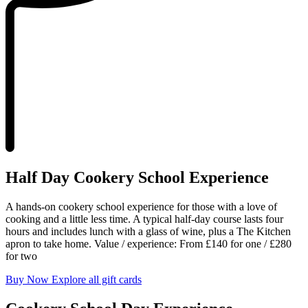
Half Day Cookery School Experience​​​​‌ ‍ ​‍​‍‌‍ ‌ ​‍‌‍‍‌‌‍‌ ‌‍‍‌‌‍ ‍​‍​‍​ ‍‍​‍​‍‌ ​ ‌‍​‌‌‍ ‍‌‍‍‌‌ ‌​‌ ‍‌​‍ ‍‌‍‍‌‌‍ ​‍​‍​‍ ​​‍​‍‌‍‍​‌ ​‍‌‍‌‌‌‍‌‍​‍​‍​ ‍‍​‍​‍‌‍‍​‌ ‌​‌ ‌​‌ ​​‌ ​ ​ ‍‍​‍ ​‍ ‌‍ ​​‍ ‌‌‍​‌‌‍ ‍‌‍‌​​‍ ‌‌ ​‍​‍ ‌‌‍‍​‌‍ ‌ ‌​‌‍‌‌‌‍ ​‌ ​ ​‍ ‌‌ ​ ‌ ‌​‌ ‌‌‌‍‌​‌‍‍‌‌‍ ​‍ ‍‌ ‌‍‌‍‌‌‌ ​‍‌‍​ ‌‍‌‌‌‍ ​​‍ ‍‌‍​‌‌ ​​‌ ​​​‍ ‌‍‍‌‌‍ ‍‌ ‌​‌‍‌‌‌‍ ‍‌ ‌​​‍ ‌‍‌‌‌‍‌​‌‍‍‌‌ ‌​​‍ ‌‍ ‌‌‍ ‌‍‌​‌‍‌‌​ ‌‌ ​​‌ ​‍‌‍‌‌‌ ​ ‌‍‌‌‌‍ ‍‌ ‌​‌‍​‌‌ ‌​‌‍‍‌‌‍ ‌‍ ‍​ ‍ ‌‍‍‌‌‍‌​​ ‌‌‍‍​‌‍ ‌ ‌​‌‍‌‌‌‍ ​‌​​ ‌‍ ​‌‍​‌‌ ​ ‌ ​ ‌​‍‌‌‍ ‍‌‍‌​‌‍‌‌‌ ‍​​‍ ‌​ ‍‌​ ​ ​ ‌‌​ ‌‌​ ​‍‌‍​‌​ ‌‍‌‍​ ​‍ ‌​ ​​​ ​‌‌‍‌​​ ‍‌​‍ ‌​ ‌​​ ‌‍​ ‌‌‌‍‌​​‍ ‌‌‍​‍​ ‌ ​ ​ ​ ‌‍​‍ ‌​ ‌‍​ ‍​​ ‌​‌‍​‍‌‍​ ​ ‌‌​ ​‍‌‍​‍​ ‌‍​ ​​​ ‌‌​ ‌‌​ ‍ ‌ ‌​‌ ‍‌‌ ​​‌‍‌‌​ ‌‌‍‍​‌‍ ‌ ‌​‌‍‌‌‌‍ ​‌​​ ‌‍ ​‌‍​‌‌ ​ ‌ ​ ‌​‍‌‌‍ ‍‌‍‌​‌‍‌‌‌ ‍​​ ‍ ‌ ​​‌‍​‌‌ ‌​‌‍‍​​ ‌‌ ​​‌‍​‌‌‍‌ ‌‍‌‌‌​​‍‌ ‌‌‌‍‍‌‌‍ ​‌‍‌​‌‍‌‌‌ ​‍​‍‌‌​ ‌‌‌​​‍‌‌ ‌‍‍ ‌‍‌‌‌ ‍‌​‍‌‌​ ​ ‌​‌​​‍‌‌​ ​ ‌​‌​​‍‌‌​ ​‍​ ​‍‌‍​‌​ ​‌​ ‌​​ ‍​‌‍​‍‌‍‌‌‌‍​‌​ ‌​‌‍​‌​ ‌‍​ ‌ ‌‍​ ​‍‌‌​ ​‍​ ​‍​‍‌‌​ ‌‌‌​‌​​‍ ‍‌‍‌‌‌‍ ‍‌ ‌​‌ ​‍‌‍‍‌‌‍‌‌‌ ​ ​‍‌‌​ ‌‌‌​​‍‌‌ ‌‍‍ ‌‍‌‌‌ ‍‌​‍‌‌​ ​ ‌​‌​​‍‌‌​ ​ ‌​‌​​‍‌‌​ ​‍​ ​‍‌‍‌​‌‍​ ​ ​‌‌‍​‍‌‍‌‌​ ‍‌​ ‌‍​ ​​​ ‍​​ ‌‍​ ‌‌‌‍‌‍​‍‌‌​ ​‍​ ​‍​‍‌‌​ ‌‌‌​‌​​‍ ‍‌‍‍​‌‍‌‌‌‍​‌‌‍‌​‌‍‍‌‌‍ ‍‌‍‌ ​ ‌‍​‍‌‍​‌‌ ​ ‌‍‌‌‌‌‌‌‌ ​‍‌‍ ​​ ‌‌‍‍​‌ ‌​‌ ‌​‌ ​​‌ ​ ​‍‌‌​ ​ ‌​​‌​‍‌‌​ ​‍‌​‌‍​‍‌‌​ ​‍‌​‌‍‌‍ ​​‍ ‌‌‍​‌‌‍ ‍‌‍‌​​‍ ‌‌ ​‍​‍ ‌‌‍‍​‌‍ ‌ ‌​‌‍‌‌‌‍ ​‌ ​ ​‍ ‌‌ ​ ‌ ‌​‌ ‌‌‌‍‌​‌‍‍‌‌‍ ​‍ ‍‌ ‌‍‌‍‌‌‌ ​‍‌‍​ ‌‍‌‌‌‍ ​​‍ ‍‌‍​‌‌ ​​‌ ​​​‍‌‍‌‍‍‌‌‍‌​​ ‌‌‍‍​‌‍ ‌ ‌​‌‍‌‌‌‍ ​‌​​ ‌‍ ​‌‍​‌‌ ​ ‌ ​ ‌​‍‌‌‍ ‍‌‍‌​‌‍‌‌‌ ‍​​‍ ‌​ ‍‌​ ​ ​ ‌‌​ ‌‌​ ​‍‌‍​‌​ ‌‍‌‍​ ​‍ ‌​ ​​​ ​‌‌‍‌​​ ‍‌​‍ ‌​ ‌​​ ‌‍​ ‌‌‌‍‌​​‍ ‌‌‍​‍​ ‌ ​ ​ ​ ‌‍​‍ ‌​ ‌‍​ ‍​​ ‌​‌‍​‍‌‍​ ​ ‌‌​ ​‍‌‍​‍​ ‌‍​ ​​​ ‌‌​ ‌‌​‍‌‍‌ ‌​‌ ‍‌‌ ​​‌‍‌‌​ ‌‌‍‍​‌‍ ‌ ‌​‌‍‌‌‌‍ ​‌​​ ‌‍ ​‌‍​‌‌ ​ ‌ ​ ‌​‍‌‌‍ ‍‌‍‌​‌‍‌‌‌ ‍​​‍‌‍‌ ​​‌‍​‌‌ ‌​‌‍‍​​ ‌‌ ​​‌‍​‌‌‍‌ ‌‍‌‌‌​​‍‌ ‌‌‌‍‍‌‌‍ ​‌‍‌​‌‍‌‌‌ ​‍​‍‌‌​ ‌‌‌​​‍‌‌ ‌‍‍ ‌‍‌‌‌ ‍‌​‍‌‌​ ​ ‌​‌​​‍‌‌​ ​ ‌​‌​​‍‌‌​ ​‍​ ​‍‌‍​‌​ ​‌​ ‌​​ ‍​‌‍​‍‌‍‌‌‌‍​‌​ ‌​‌‍​‌​ ‌‍​ ‌ ‌‍​ ​‍‌‌​ ​‍​ ​‍​‍‌‌​ ‌‌‌​‌​​‍ ‍‌‍‌‌‌‍ ‍‌ ‌​‌ ​‍‌‍‍‌‌‍‌‌‌ ​ ​‍‌‌​ ‌‌‌​​‍‌‌ ‌‍‍ ‌‍‌‌‌ ‍‌​‍‌‌​ ​ ‌​‌​​‍‌‌​ ​ ‌​‌​​‍‌‌​ ​‍​ ​‍‌‍‌​‌‍​ ​ ​‌‌‍​‍‌‍‌‌​ ‍‌​ ‌‍​ ​​​ ‍​​ ‌‍​ ‌‌‌‍‌‍​‍‌‌​ ​‍​ ​‍​‍‌‌​ ‌‌‌​‌​​‍ ‍‌‍‍​‌‍‌‌‌‍​‌‌‍‌​‌‍‍‌‌‍ ‍‌‍‌ ​‍‌‍‌ ​​‌‍‌‌‌ ​‍‌ ​ ‌ ​​‌‍‌‌‌‍​ ‌ ‌​‌‍‍‌‌ ‌‍‌‍‌‌​ ‌‌ ​​‌ ‌‌‌‍​‍‌‍ ​‌‍‍‌‌ ​ ‌‍‍​‌‍‌‌‌‍‌​​‍​‍‌ ‌
A hands-on cookery school experience for those with a love of
cooking and a little less time. A typical half-day course lasts four
hours and includes lunch with a glass of wine, plus a The Kitchen
apron to take home. Value / experience: From £140 for one / £280
for two​​​​‌ ‍ ​‍​‍‌‍ ‌ ​‍‌‍‍‌‌‍‌ ‌‍‍‌‌‍ ‍​‍​‍​ ‍‍​‍​‍‌ ​ ‌‍​‌‌‍ ‍‌‍‍‌‌ ‌​‌ ‍‌​‍ ‍‌‍‍‌‌‍ ​‍​‍​‍ ​​‍​‍‌‍‍​‌ ​‍‌‍‌‌‌‍‌‍​‍​‍​ ‍‍​‍​‍‌‍‍​‌ ‌​‌ ‌​‌ ​​‌ ​ ​ ‍‍​‍ ​‍ ‌‍ ​​‍ ‌‌‍​‌‌‍ ‍‌‍‌​​‍ ‌‌ ​‍​‍ ‌‌‍‍​‌‍ ‌ ‌​‌‍‌‌‌‍ ​‌ ​ ​‍ ‌‌ ​ ‌ ‌​‌ ‌‌‌‍‌​‌‍‍‌‌‍ ​‍ ‍‌ ‌‍‌‍‌‌‌ ​‍‌‍​ ‌‍‌‌‌‍ ​​‍ ‍‌‍​‌‌ ​​‌ ​​​‍ ‌‍‍‌‌‍ ‍‌ ‌​‌‍‌‌‌‍ ‍‌ ‌​​‍ ‌‍‌‌‌‍‌​‌‍‍‌‌ ‌​​‍ ‌‍ ‌‌‍ ‌‍‌​‌‍‌‌​ ‌‌ ​​‌ ​‍‌‍‌‌‌ ​ ‌‍‌‌‌‍ ‍‌ ‌​‌‍​‌‌ ‌​‌‍‍‌‌‍ ‌‍ ‍​ ‍ ‌‍‍‌‌‍‌​​ ‌‌‍‍​‌‍ ‌ ‌​‌‍‌‌‌‍ ​‌​​ ‌‍ ​‌‍​‌‌ ​ ‌ ​ ‌​‍‌‌‍ ‍‌‍‌​‌‍‌‌‌ ‍​​‍ ‌​ ‍‌​ ​ ​ ‌‌​ ‌‌​ ​‍‌‍​‌​ ‌‍‌‍​ ​‍ ‌​ ​​​ ​‌‌‍‌​​ ‍‌​‍ ‌​ ‌​​ ‌‍​ ‌‌‌‍‌​​‍ ‌‌‍​‍​ ‌ ​ ​ ​ ‌‍​‍ ‌​ ‌‍​ ‍​​ ‌​‌‍​‍‌‍​ ​ ‌‌​ ​‍‌‍​‍​ ‌‍​ ​​​ ‌‌​ ‌‌​ ‍ ‌ ‌​‌ ‍‌‌ ​​‌‍‌‌​ ‌‌‍‍​‌‍ ‌ ‌​‌‍‌‌‌‍ ​‌​​ ‌‍ ​‌‍​‌‌ ​ ‌ ​ ‌​‍‌‌‍ ‍‌‍‌​‌‍‌‌‌ ‍​​ ‍ ‌ ​​‌‍​‌‌ ‌​‌‍‍​​ ‌‌ ​​‌‍​‌‌‍‌ ‌‍‌‌‌​​‍‌ ‌‌‌‍‍‌‌‍ ​‌‍‌​‌‍‌‌‌ ​‍​‍‌‌​ ‌‌‌​​‍‌‌ ‌‍‍ ‌‍‌‌‌ ‍‌​‍‌‌​ ​ ‌​‌​​‍‌‌​ ​ ‌​‌​​‍‌‌​ ​‍​ ​‍‌‍​‌​ ​‌​ ‌​​ ‍​‌‍​‍‌‍‌‌‌‍​‌​ ‌​‌‍​‌​ ‌‍​ ‌ ‌‍​ ​‍‌‌​ ​‍​ ​‍​‍‌‌​ ‌‌‌​‌​​‍ ‍‌‍‌‌‌‍ ‍‌ ‌​‌ ​‍‌‍‍‌‌‍‌‌‌ ​ ​‍‌‌​ ‌‌‌​​‍‌‌ ‌‍‍ ‌‍‌‌‌ ‍‌​‍‌‌​ ​ ‌​‌​​‍‌‌​ ​ ‌​‌​​‍‌‌​ ​‍​ ​‍‌‍‌​‌‍​ ​ ​‌‌‍​‍‌‍‌‌​ ‍‌​ ‌‍​ ​​​ ‍​​ ‌‍​ ‌‌‌‍‌‍​‍‌‌​ ​‍​ ​‍​‍‌‌​ ‌‌‌​‌​​‍ ‍‌‍​‍‌‍ ‌‍‌​‌ ‍‌​ ‌‍​‍‌‍​‌‌ ​ ‌‍‌‌‌‌‌‌‌ ​‍‌‍ ​​ ‌‌‍‍​‌ ‌​‌ ‌​‌ ​​‌ ​ ​‍‌‌​ ​ ‌​​‌​‍‌‌​ ​‍‌​‌‍​‍‌‌​ ​‍‌​‌‍‌‍ ​​‍ ‌‌‍​‌‌‍ ‍‌‍‌​​‍ ‌‌ ​‍​‍ ‌‌‍‍​‌‍ ‌ ‌​‌‍‌‌‌‍ ​‌ ​ ​‍ ‌‌ ​ ‌ ‌​‌ ‌‌‌‍‌​‌‍‍‌‌‍ ​‍ ‍‌ ‌‍‌‍‌‌‌ ​‍‌‍​ ‌‍‌‌‌‍ ​​‍ ‍‌‍​‌‌ ​​‌ ​​​‍‌‍‌‍‍‌‌‍‌​​ ‌‌‍‍​‌‍ ‌ ‌​‌‍‌‌‌‍ ​‌​​ ‌‍ ​‌‍​‌‌ ​ ‌ ​ ‌​‍‌‌‍ ‍‌‍‌​‌‍‌‌‌ ‍​​‍ ‌​ ‍‌​ ​ ​ ‌‌​ ‌‌​ ​‍‌‍​‌​ ‌‍‌‍​ ​‍ ‌​ ​​​ ​‌‌‍‌​​ ‍‌​‍ ‌​ ‌​​ ‌‍​ ‌‌‌‍‌​​‍ ‌‌‍​‍​ ‌ ​ ​ ​ ‌‍​‍ ‌​ ‌‍​ ‍​​ ‌​‌‍​‍‌‍​ ​ ‌‌​ ​‍‌‍​‍​ ‌‍​ ​​​ ‌‌​ ‌‌​‍‌‍‌ ‌​‌ ‍‌‌ ​​‌‍‌‌​ ‌‌‍‍​‌‍ ‌ ‌​‌‍‌‌‌‍ ​‌​​ ‌‍ ​‌‍​‌‌ ​ ‌ ​ ‌​‍‌‌‍ ‍‌‍‌​‌‍‌‌‌ ‍​​‍‌‍‌ ​​‌‍​‌‌ ‌​‌‍‍​​ ‌‌ ​​‌‍​‌‌‍‌ ‌‍‌‌‌​​‍‌ ‌‌‌‍‍‌‌‍ ​‌‍‌​‌‍‌‌‌ ​‍​‍‌‌​ ‌‌‌​​‍‌‌ ‌‍‍ ‌‍‌‌‌ ‍‌​‍‌‌​ ​ ‌​‌​​‍‌‌​ ​ ‌​‌​​‍‌‌​ ​‍​ ​‍‌‍​‌​ ​‌​ ‌​​ ‍​‌‍​‍‌‍‌‌‌‍​‌​ ‌​‌‍​‌​ ‌‍​ ‌ ‌‍​ ​‍‌‌​ ​‍​ ​‍​‍‌‌​ ‌‌‌​‌​​‍ ‍‌‍‌‌‌‍ ‍‌ ‌​‌ ​‍‌‍‍‌‌‍‌‌‌ ​ ​‍‌‌​ ‌‌‌​​‍‌‌ ‌‍‍ ‌‍‌‌‌ ‍‌​‍‌‌​ ​ ‌​‌​​‍‌‌​ ​ ‌​‌​​‍‌‌​ ​‍​ ​‍‌‍‌​‌‍​ ​ ​‌‌‍​‍‌‍‌‌​ ‍‌​ ‌‍​ ​​​ ‍​​ ‌‍​ ‌‌‌‍‌‍​‍‌‌​ ​‍​ ​‍​‍‌‌​ ‌‌‌​‌​​‍ ‍‌‍​‍‌‍ ‌‍‌​‌ ‍‌​‍‌‍‌ ​​‌‍‌‌‌ ​‍‌ ​ ‌ ​​‌‍‌‌‌‍​ ‌ ‌​‌‍‍‌‌ ‌‍‌‍‌‌​ ‌‌ ​​‌ ‌‌‌‍​‍‌‍ ​‌‍‍‌‌ ​ ‌‍‍​‌‍‌‌‌‍‌​​‍​‍‌ ‌
Buy Now ​​​​‌ ‍ ​‍​‍‌‍ ‌ ​‍‌‍‍‌‌‍‌ ‌‍‍‌‌‍ ‍​‍​‍​ ‍‍​‍​‍‌ ​ ‌‍​‌‌‍ ‍‌‍‍‌‌ ‌​‌ ‍‌​‍ ‍‌‍‍‌‌‍ ​‍​‍​‍ ​​‍​‍‌‍‍​‌ ​‍‌‍‌‌‌‍‌‍​‍​‍​ ‍‍​‍​‍‌‍‍​‌ ‌​‌ ‌​‌ ​​‌ ​ ​ ‍‍​‍ ​‍ ‌‍ ​​‍ ‌‌‍​‌‌‍ ‍‌‍‌​​‍ ‌‌ ​‍​‍ ‌‌‍‍​‌‍ ‌ ‌​‌‍‌‌‌‍ ​‌ ​ ​‍ ‌‌ ​ ‌ ‌​‌ ‌‌‌‍‌​‌‍‍‌‌‍ ​‍ ‍‌ ‌‍‌‍‌‌‌ ​‍‌‍​ ‌‍‌‌‌‍ ​​‍ ‍‌‍​‌‌ ​​‌ ​​​‍ ‌‍‍‌‌‍ ‍‌ ‌​‌‍‌‌‌‍ ‍‌ ‌​​‍ ‌‍‌‌‌‍‌​‌‍‍‌‌ ‌​​‍ ‌‍ ‌‌‍ ‌‍‌​‌‍‌‌​ ‌‌ ​​‌ ​‍‌‍‌‌‌ ​ ‌‍‌‌‌‍ ‍‌ ‌​‌‍​‌‌ ‌​‌‍‍‌‌‍ ‌‍ ‍​ ‍ ‌‍‍‌‌‍‌​​ ‌‌‍‍​‌‍ ‌ ‌​‌‍‌‌‌‍ ​‌​​ ‌‍ ​‌‍​‌‌ ​ ‌ ​ ‌​‍‌‌‍ ‍‌‍‌​‌‍‌‌‌ ‍​​‍ ‌​ ‍‌​ ​ ​ ‌‌​ ‌‌​ ​‍‌‍​‌​ ‌‍‌‍​ ​‍ ‌​ ​​​ ​‌‌‍‌​​ ‍‌​‍ ‌​ ‌​​ ‌‍​ ‌‌‌‍‌​​‍ ‌‌‍​‍​ ‌ ​ ​ ​ ‌‍​‍ ‌​ ‌‍​ ‍​​ ‌​‌‍​‍‌‍​ ​ ‌‌​ ​‍‌‍​‍​ ‌‍​ ​​​ ‌‌​ ‌‌​ ‍ ‌ ‌​‌ ‍‌‌ ​​‌‍‌‌​ ‌‌‍‍​‌‍ ‌ ‌​‌‍‌‌‌‍ ​‌​​ ‌‍ ​‌‍​‌‌ ​ ‌ ​ ‌​‍‌‌‍ ‍‌‍‌​‌‍‌‌‌ ‍​​ ‍ ‌ ​​‌‍​‌‌ ‌​‌‍‍​​ ‌‌ ​​‌‍​‌‌‍‌ ‌‍‌‌‌​​‍‌ ‌‌‌‍‍‌‌‍ ​‌‍‌​‌‍‌‌‌ ​‍​‍‌‌​ ‌‌‌​​‍‌‌ ‌‍‍ ‌‍‌‌‌ ‍‌​‍‌‌​ ​ ‌​‌​​‍‌‌​ ​ ‌​‌​​‍‌‌​ ​‍​ ​‍‌‍​‌​ ​‌​ ‌​​ ‍​‌‍​‍‌‍‌‌‌‍​‌​ ‌​‌‍​‌​ ‌‍​ ‌ ‌‍​ ​‍‌‌​ ​‍​ ​‍​‍‌‌​ ‌‌‌​‌​​‍ ‍‌‍‌‌‌‍ ‍‌ ‌​‌ ​‍‌‍‍‌‌‍‌‌‌ ​ ​‍‌‌​ ‌‌‌​​‍‌‌ ‌‍‍ ‌‍‌‌‌ ‍‌​‍‌‌​ ​ ‌​‌​​‍‌‌​ ​ ‌​‌​​‍‌‌​ ​‍​ ​‍‌‍‌​‌‍​ ​ ​‌‌‍​‍‌‍‌‌​ ‍‌​ ‌‍​ ​​​ ‍​​ ‌‍​ ‌‌‌‍‌‍​‍‌‌​ ​‍​ ​‍​‍‌‌​ ‌‌‌​‌​​‍ ‍‌ ​​‌ ​‍‌‍‍‌‌‍ ‌‌‍​‌‌ ​‍‌ ‍‌‌​​ ‌ ‌​‌‍​‌​‍ ‍‌‍ ​‌‍​‌‌‍​‍‌‍‌‌‌‍ ​​ ‌‍​‍‌‍​‌‌ ​ ‌‍‌‌‌‌‌‌‌ ​‍‌‍ ​​ ‌‌‍‍​‌ ‌​‌ ‌​‌ ​​‌ ​ ​‍‌‌​ ​ ‌​​‌​‍‌‌​ ​‍‌​‌‍​‍‌‌​ ​‍‌​‌‍‌‍ ​​‍ ‌‌‍​‌‌‍ ‍‌‍‌​​‍ ‌‌ ​‍​‍ ‌‌‍‍​‌‍ ‌ ‌​‌‍‌‌‌‍ ​‌ ​ ​‍ ‌‌ ​ ‌ ‌​‌ ‌‌‌‍‌​‌‍‍‌‌‍ ​‍ ‍‌ ‌‍‌‍‌‌‌ ​‍‌‍​ ‌‍‌‌‌‍ ​​‍ ‍‌‍​‌‌ ​​‌ ​​​‍‌‍‌‍‍‌‌‍‌​​ ‌‌‍‍​‌‍ ‌ ‌​‌‍‌‌‌‍ ​‌​​ ‌‍ ​‌‍​‌‌ ​ ‌ ​ ‌​‍‌‌‍ ‍‌‍‌​‌‍‌‌‌ ‍​​‍ ‌​ ‍‌​ ​ ​ ‌‌​ ‌‌​ ​‍‌‍​‌​ ‌‍‌‍​ ​‍ ‌​ ​​​ ​‌‌‍‌​​ ‍‌​‍ ‌​ ‌​​ ‌‍​ ‌‌‌‍‌​​‍ ‌‌‍​‍​ ‌ ​ ​ ​ ‌‍​‍ ‌​ ‌‍​ ‍​​ ‌​‌‍​‍‌‍​ ​ ‌‌​ ​‍‌‍​‍​ ‌‍​ ​​​ ‌‌​ ‌‌​‍‌‍‌ ‌​‌ ‍‌‌ ​​‌‍‌‌​ ‌‌‍‍​‌‍ ‌ ‌​‌‍‌‌‌‍ ​‌​​ ‌‍ ​‌‍​‌‌ ​ ‌ ​ ‌​‍‌‌‍ ‍‌‍‌​‌‍‌‌‌ ‍​​‍‌‍‌ ​​‌‍​‌‌ ‌​‌‍‍​​ ‌‌ ​​‌‍​‌‌‍‌ ‌‍‌‌‌​​‍‌ ‌‌‌‍‍‌‌‍ ​‌‍‌​‌‍‌‌‌ ​‍​‍‌‌​ ‌‌‌​​‍‌‌ ‌‍‍ ‌‍‌‌‌ ‍‌​‍‌‌​ ​ ‌​‌​​‍‌‌​ ​ ‌​‌​​‍‌‌​ ​‍​ ​‍‌‍​‌​ ​‌​ ‌​​ ‍​‌‍​‍‌‍‌‌‌‍​‌​ ‌​‌‍​‌​ ‌‍​ ‌ ‌‍​ ​‍‌‌​ ​‍​ ​‍​‍‌‌​ ‌‌‌​‌​​‍ ‍‌‍‌‌‌‍ ‍‌ ‌​‌ ​‍‌‍‍‌‌‍‌‌‌ ​ ​‍‌‌​ ‌‌‌​​‍‌‌ ‌‍‍ ‌‍‌‌‌ ‍‌​‍‌‌​ ​ ‌​‌​​‍‌‌​ ​ ‌​‌​​‍‌‌​ ​‍​ ​‍‌‍‌​‌‍​ ​ ​‌‌‍​‍‌‍‌‌​ ‍‌​ ‌‍​ ​​​ ‍​​ ‌‍​ ‌‌‌‍‌‍​‍‌‌​ ​‍​ ​‍​‍‌‌​ ‌‌‌​‌​​‍ ‍‌ ​​‌ ​‍‌‍‍‌‌‍ ‌‌‍​‌‌ ​‍‌ ‍‌‌​​ ‌ ‌​‌‍​‌​‍ ‍‌‍ ​‌‍​‌‌‍​‍‌‍‌‌‌‍ ​​‍‌‍‌ ​​‌‍‌‌‌ ​‍‌ ​ ‌ ​​‌‍‌‌‌‍​ ‌ ‌​‌‍‍‌‌ ‌‍‌‍‌‌​ ‌‌ ​​‌ ‌‌‌‍​‍‌‍ ​‌‍‍‌‌ ​ ‌‍‍​‌‍‌‌‌‍‌​​‍​‍‌ ‌
Explore all gift cards​​​​‌ ‍ ​‍​‍‌‍ ‌ ​‍‌‍‍‌‌‍‌ ‌‍‍‌‌‍ ‍​‍​‍​ ‍‍​‍​‍‌ ​ ‌‍​‌‌‍ ‍‌‍‍‌‌ ‌​‌ ‍‌​‍ ‍‌‍‍‌‌‍ ​‍​‍​‍ ​​‍​‍‌‍‍​‌ ​‍‌‍‌‌‌‍‌‍​‍​‍​ ‍‍​‍​‍‌‍‍​‌ ‌​‌ ‌​‌ ​​‌ ​ ​ ‍‍​‍ ​‍ ‌‍ ​​‍ ‌‌‍​‌‌‍ ‍‌‍‌​​‍ ‌‌ ​‍​‍ ‌‌‍‍​‌‍ ‌ ‌​‌‍‌‌‌‍ ​‌ ​ ​‍ ‌‌ ​ ‌ ‌​‌ ‌‌‌‍‌​‌‍‍‌‌‍ ​‍ ‍‌ ‌‍‌‍‌‌‌ ​‍‌‍​ ‌‍‌‌‌‍ ​​‍ ‍‌‍​‌‌ ​​‌ ​​​‍ ‌‍‍‌‌‍ ‍‌ ‌​‌‍‌‌‌‍ ‍‌ ‌​​‍ ‌‍‌‌‌‍‌​‌‍‍‌‌ ‌​​‍ ‌‍ ‌‌‍ ‌‍‌​‌‍‌‌​ ‌‌ ​​‌ ​‍‌‍‌‌‌ ​ ‌‍‌‌‌‍ ‍‌ ‌​‌‍​‌‌ ‌​‌‍‍‌‌‍ ‌‍ ‍​ ‍ ‌‍‍‌‌‍‌​​ ‌‌‍‍​‌‍ ‌ ‌​‌‍‌‌‌‍ ​‌​​ ‌‍ ​‌‍​‌‌ ​ ‌ ​ ‌​‍‌‌‍ ‍‌‍‌​‌‍‌‌‌ ‍​​‍ ‌​ ‍‌​ ​ ​ ‌‌​ ‌‌​ ​‍‌‍​‌​ ‌‍‌‍​ ​‍ ‌​ ​​​ ​‌‌‍‌​​ ‍‌​‍ ‌​ ‌​​ ‌‍​ ‌‌‌‍‌​​‍ ‌‌‍​‍​ ‌ ​ ​ ​ ‌‍​‍ ‌​ ‌‍​ ‍​​ ‌​‌‍​‍‌‍​ ​ ‌‌​ ​‍‌‍​‍​ ‌‍​ ​​​ ‌‌​ ‌‌​ ‍ ‌ ‌​‌ ‍‌‌ ​​‌‍‌‌​ ‌‌‍‍​‌‍ ‌ ‌​‌‍‌‌‌‍ ​‌​​ ‌‍ ​‌‍​‌‌ ​ ‌ ​ ‌​‍‌‌‍ ‍‌‍‌​‌‍‌‌‌ ‍​​ ‍ ‌ ​​‌‍​‌‌ ‌​‌‍‍​​ ‌‌ ​​‌‍​‌‌‍‌ ‌‍‌‌‌​​‍‌ ‌‌‌‍‍‌‌‍ ​‌‍‌​‌‍‌‌‌ ​‍​‍‌‌​ ‌‌‌​​‍‌‌ ‌‍‍ ‌‍‌‌‌ ‍‌​‍‌‌​ ​ ‌​‌​​‍‌‌​ ​ ‌​‌​​‍‌‌​ ​‍​ ​‍‌‍​‌​ ​‌​ ‌​​ ‍​‌‍​‍‌‍‌‌‌‍​‌​ ‌​‌‍​‌​ ‌‍​ ‌ ‌‍​ ​‍‌‌​ ​‍​ ​‍​‍‌‌​ ‌‌‌​‌​​‍ ‍‌‍‌‌‌‍ ‍‌ ‌​‌ ​‍‌‍‍‌‌‍‌‌‌ ​ ​‍‌‌​ ‌‌‌​​‍‌‌ ‌‍‍ ‌‍‌‌‌ ‍‌​‍‌‌​ ​ ‌​‌​​‍‌‌​ ​ ‌​‌​​‍‌‌​ ​‍​ ​‍‌‍‌​‌‍​ ​ ​‌‌‍​‍‌‍‌‌​ ‍‌​ ‌‍​ ​​​ ‍​​ ‌‍​ ‌‌‌‍‌‍​‍‌‌​ ​‍​ ​‍​‍‌‌​ ‌‌‌​‌​​‍ ‍‌ ​ ‌‍‌‌‌‍​ ‌‍ ‌‍ ‍‌‍‌​‌‍​‌‌ ​‍‌ ‍‌‌​​ ‌ ‌​‌‍​‌​‍ ‍‌‍ ​‌‍​‌‌‍​‍‌‍‌‌‌‍ ​​ ‌‍​‍‌‍​‌‌ ​ ‌‍‌‌‌‌‌‌‌ ​‍‌‍ ​​ ‌‌‍‍​‌ ‌​‌ ‌​‌ ​​‌ ​ ​‍‌‌​ ​ ‌​​‌​‍‌‌​ ​‍‌​‌‍​‍‌‌​ ​‍‌​‌‍‌‍ ​​‍ ‌‌‍​‌‌‍ ‍‌‍‌​​‍ ‌‌ ​‍​‍ ‌‌‍‍​‌‍ ‌ ‌​‌‍‌‌‌‍ ​‌ ​ ​‍ ‌‌ ​ ‌ ‌​‌ ‌‌‌‍‌​‌‍‍‌‌‍ ​‍ ‍‌ ‌‍‌‍‌‌‌ ​‍‌‍​ ‌‍‌‌‌‍ ​​‍ ‍‌‍​‌‌ ​​‌ ​​​‍‌‍‌‍‍‌‌‍‌​​ ‌‌‍‍​‌‍ ‌ ‌​‌‍‌‌‌‍ ​‌​​ ‌‍ ​‌‍​‌‌ ​ ‌ ​ ‌​‍‌‌‍ ‍‌‍‌​‌‍‌‌‌ ‍​​‍ ‌​ ‍‌​ ​ ​ ‌‌​ ‌‌​ ​‍‌‍​‌​ ‌‍‌‍​ ​‍ ‌​ ​​​ ​‌‌‍‌​​ ‍‌​‍ ‌​ ‌​​ ‌‍​ ‌‌‌‍‌​​‍ ‌‌‍​‍​ ‌ ​ ​ ​ ‌‍​‍ ‌​ ‌‍​ ‍​​ ‌​‌‍​‍‌‍​ ​ ‌‌​ ​‍‌‍​‍​ ‌‍​ ​​​ ‌‌​ ‌‌​‍‌‍‌ ‌​‌ ‍‌‌ ​​‌‍‌‌​ ‌‌‍‍​‌‍ ‌ ‌​‌‍‌‌‌‍ ​‌​​ ‌‍ ​‌‍​‌‌ ​ ‌ ​ ‌​‍‌‌‍ ‍‌‍‌​‌‍‌‌‌ ‍​​‍‌‍‌ ​​‌‍​‌‌ ‌​‌‍‍​​ ‌‌ ​​‌‍​‌‌‍‌ ‌‍‌‌‌​​‍‌ ‌‌‌‍‍‌‌‍ ​‌‍‌​‌‍‌‌‌ ​‍​‍‌‌​ ‌‌‌​​‍‌‌ ‌‍‍ ‌‍‌‌‌ ‍‌​‍‌‌​ ​ ‌​‌​​‍‌‌​ ​ ‌​‌​​‍‌‌​ ​‍​ ​‍‌‍​‌​ ​‌​ ‌​​ ‍​‌‍​‍‌‍‌‌‌‍​‌​ ‌​‌‍​‌​ ‌‍​ ‌ ‌‍​ ​‍‌‌​ ​‍​ ​‍​‍‌‌​ ‌‌‌​‌​​‍ ‍‌‍‌‌‌‍ ‍‌ ‌​‌ ​‍‌‍‍‌‌‍‌‌‌ ​ ​‍‌‌​ ‌‌‌​​‍‌‌ ‌‍‍ ‌‍‌‌‌ ‍‌​‍‌‌​ ​ ‌​‌​​‍‌‌​ ​ ‌​‌​​‍‌‌​ ​‍​ ​‍‌‍‌​‌‍​ ​ ​‌‌‍​‍‌‍‌‌​ ‍‌​ ‌‍​ ​​​ ‍​​ ‌‍​ ‌‌‌‍‌‍​‍‌‌​ ​‍​ ​‍​‍‌‌​ ‌‌‌​‌​​‍ ‍‌ ​ ‌‍‌‌‌‍​ ‌‍ ‌‍ ‍‌‍‌​‌‍​‌‌ ​‍‌ ‍‌‌​​ ‌ ‌​‌‍​‌​‍ ‍‌‍ ​‌‍​‌‌‍​‍‌‍‌‌‌‍ ​​‍‌‍‌ ​​‌‍‌‌‌ ​‍‌ ​ ‌ ​​‌‍‌‌‌‍​ ‌ ‌​‌‍‍‌‌ ‌‍‌‍‌‌​ ‌‌ ​​‌ ‌‌‌‍​‍‌‍ ​‌‍‍‌‌ ​ ‌‍‍​‌‍‌‌‌‍‌​​‍​‍‌ ‌