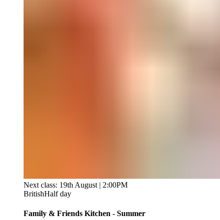
Next class: 19th August | 2:00PM
British
Half day
Family & Friends Kitchen - Summer​​​​‌ ‍ ​‍​‍‌‍ ‌ ​‍‌‍‍‌‌‍‌ ‌‍‍‌‌‍ ‍​‍​‍​ ‍‍​‍​‍‌ ​ ‌‍​‌‌‍ ‍‌‍‍‌‌ ‌​‌ ‍‌​‍ ‍‌‍‍‌‌‍ ​‍​‍​‍ ​​‍​‍‌‍‍​‌ ​‍‌‍‌‌‌‍‌‍​‍​‍​ ‍‍​‍​‍‌‍‍​‌ ‌​‌ ‌​‌ ​​‌ ​ ​ ‍‍​‍ ​‍ ‌‍ ​​‍ ‌‌‍​‌‌‍ ‍‌‍‌​​‍ ‌‌ ​‍​‍ ‌‌‍‍​‌‍ ‌ ‌​‌‍‌‌‌‍ ​‌ ​ ​‍ ‌‌ ​ ‌ ‌​‌ ‌‌‌‍‌​‌‍‍‌‌‍ ​‍ ‍‌ ‌‍‌‍‌‌‌ ​‍‌‍​ ‌‍‌‌‌‍ ​​‍ ‍‌‍​‌‌ ​​‌ ​​​‍ ‌‍‍‌‌‍ ‍‌ ‌​‌‍‌‌‌‍ ‍‌ ‌​​‍ ‌‍‌‌‌‍‌​‌‍‍‌‌ ‌​​‍ ‌‍ ‌‌‍ ‌‍‌​‌‍‌‌​ ‌‌ ​​‌ ​‍‌‍‌‌‌ ​ ‌‍‌‌‌‍ ‍‌ ‌​‌‍​‌‌ ‌​‌‍‍‌‌‍ ‌‍ ‍​ ‍ ‌‍‍‌‌‍‌​​ ‌​ ‍‌​ ​ ​ ‍​​ ​‌​ ‌‍‌‍​‌‌‍‌​‌‍​ ​‍ ‌​ ‍‌​ ‍‌‌‍‌​​ ‍​​‍ ‌​ ‌​​ ​‌​ ‍‌​ ​‌​‍ ‌​ ‍​​ ‌‌‌‍‌‌​ ​​​‍ ‌​ ​‌​ ‍​​ ‍‌​ ‌‌‌‍‌​‌‍‌‌​ ‍​‌‍‌‌​ ​​​ ‌‍​ ‍​​ ​​​ ‍ ‌ ‌​‌ ‍‌‌ ​​‌‍‌‌​ ‌‌‍‍​‌‍ ‌ ‌​‌‍‌‌‌‍ ​‌​​ ‌‍ ​‌‍​‌‌ ​ ‌ ​ ​ ‍ ‌ ​​‌‍​‌‌ ‌​‌‍‍​​ ‌‌ ‌​‌‍‍‌‌ ‌​‌‍ ​‌‍‌‌​ ‌‍​‍‌‍​‌‌ ​ ‌‍‌‌‌‌‌‌‌ ​‍‌‍ ​​ ‌‌‍‍​‌ ‌​‌ ‌​‌ ​​‌ ​ ​‍‌‌​ ​ ‌​​‌​‍‌‌​ ​‍‌​‌‍​‍‌‌​ ​‍‌​‌‍‌‍ ​​‍ ‌‌‍​‌‌‍ ‍‌‍‌​​‍ ‌‌ ​‍​‍ ‌‌‍‍​‌‍ ‌ ‌​‌‍‌‌‌‍ ​‌ ​ ​‍ ‌‌ ​ ‌ ‌​‌ ‌‌‌‍‌​‌‍‍‌‌‍ ​‍ ‍‌ ‌‍‌‍‌‌‌ ​‍‌‍​ ‌‍‌‌‌‍ ​​‍ ‍‌‍​‌‌ ​​‌ ​​​‍‌‍‌‍‍‌‌‍‌​​ ‌​ ‍‌​ ​ ​ ‍​​ ​‌​ ‌‍‌‍​‌‌‍‌​‌‍​ ​‍ ‌​ ‍‌​ ‍‌‌‍‌​​ ‍​​‍ ‌​ ‌​​ ​‌​ ‍‌​ ​‌​‍ ‌​ ‍​​ ‌‌‌‍‌‌​ ​​​‍ ‌​ ​‌​ ‍​​ ‍‌​ ‌‌‌‍‌​‌‍‌‌​ ‍​‌‍‌‌​ ​​​ ‌‍​ ‍​​ ​​​‍‌‍‌ ‌​‌ ‍‌‌ ​​‌‍‌‌​ ‌‌‍‍​‌‍ ‌ ‌​‌‍‌‌‌‍ ​‌​​ ‌‍ ​‌‍​‌‌ ​ ‌ ​ ​‍‌‍‌ ​​‌‍​‌‌ ‌​‌‍‍​​ ‌‌ ‌​‌‍‍‌‌ ‌​‌‍ ​‌‍‌‌​‍‌‍‌ ​​‌‍‌‌‌ ​‍‌ ​ ‌ ​​‌‍‌‌‌‍​ ‌ ‌​‌‍‍‌‌ ‌‍‌‍‌‌​ ‌‌ ​​‌ ‌‌‌‍​‍‌‍ ​‌‍‍‌‌ ​ ‌‍‍​‌‍‌‌‌‍‌​​‍​‍‌ ‌