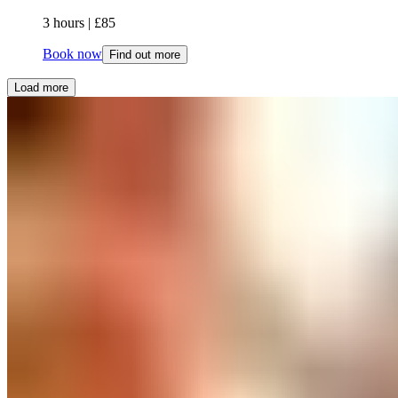
3 hours​​​​‌ ‍ ​‍​‍‌‍ ‌ ​‍‌‍‍‌‌‍‌ ‌‍‍‌‌‍ ‍​‍​‍​ ‍‍​‍​‍‌ ​ ‌‍​‌‌‍ ‍‌‍‍‌‌ ‌​‌ ‍‌​‍ ‍‌‍‍‌‌‍ ​‍​‍​‍ ​​‍​‍‌‍‍​‌ ​‍‌‍‌‌‌‍‌‍​‍​‍​ ‍‍​‍​‍‌‍‍​‌ ‌​‌ ‌​‌ ​​‌ ​ ​ ‍‍​‍ ​‍ ‌‍ ​​‍ ‌‌‍​‌‌‍ ‍‌‍‌​​‍ ‌‌ ​‍​‍ ‌‌‍‍​‌‍ ‌ ‌​‌‍‌‌‌‍ ​‌ ​ ​‍ ‌‌ ​ ‌ ‌​‌ ‌‌‌‍‌​‌‍‍‌‌‍ ​‍ ‍‌ ‌‍‌‍‌‌‌ ​‍‌‍​ ‌‍‌‌‌‍ ​​‍ ‍‌‍​‌‌ ​​‌ ​​​‍ ‌‍‍‌‌‍ ‍‌ ‌​‌‍‌‌‌‍ ‍‌ ‌​​‍ ‌‍‌‌‌‍‌​‌‍‍‌‌ ‌​​‍ ‌‍ ‌‌‍ ‌‍‌​‌‍‌‌​ ‌‌ ​​‌ ​‍‌‍‌‌‌ ​ ‌‍‌‌‌‍ ‍‌ ‌​‌‍​‌‌ ‌​‌‍‍‌‌‍ ‌‍ ‍​ ‍ ‌‍‍‌‌‍‌​​ ‌​ ‍‌​ ​ ​ ‍​​ ​‌​ ‌‍‌‍​‌‌‍‌​‌‍​ ​‍ ‌​ ‍‌​ ‍‌‌‍‌​​ ‍​​‍ ‌​ ‌​​ ​‌​ ‍‌​ ​‌​‍ ‌​ ‍​​ ‌‌‌‍‌‌​ ​​​‍ ‌​ ​‌​ ‍​​ ‍‌​ ‌‌‌‍‌​‌‍‌‌​ ‍​‌‍‌‌​ ​​​ ‌‍​ ‍​​ ​​​ ‍ ‌ ‌​‌ ‍‌‌ ​​‌‍‌‌​ ‌‌‍‍​‌‍ ‌ ‌​‌‍‌‌‌‍ ​‌​​ ‌‍ ​‌‍​‌‌ ​ ‌ ​ ​ ‍ ‌ ​​‌‍​‌‌ ‌​‌‍‍​​ ‌‌ ‌​‌‍‍‌‌‍ ‌‌‍‌‌​ ‌‍​‍‌‍​‌‌ ​ ‌‍‌‌‌‌‌‌‌ ​‍‌‍ ​​ ‌‌‍‍​‌ ‌​‌ ‌​‌ ​​‌ ​ ​‍‌‌​ ​ ‌​​‌​‍‌‌​ ​‍‌​‌‍​‍‌‌​ ​‍‌​‌‍‌‍ ​​‍ ‌‌‍​‌‌‍ ‍‌‍‌​​‍ ‌‌ ​‍​‍ ‌‌‍‍​‌‍ ‌ ‌​‌‍‌‌‌‍ ​‌ ​ ​‍ ‌‌ ​ ‌ ‌​‌ ‌‌‌‍‌​‌‍‍‌‌‍ ​‍ ‍‌ ‌‍‌‍‌‌‌ ​‍‌‍​ ‌‍‌‌‌‍ ​​‍ ‍‌‍​‌‌ ​​‌ ​​​‍‌‍‌‍‍‌‌‍‌​​ ‌​ ‍‌​ ​ ​ ‍​​ ​‌​ ‌‍‌‍​‌‌‍‌​‌‍​ ​‍ ‌​ ‍‌​ ‍‌‌‍‌​​ ‍​​‍ ‌​ ‌​​ ​‌​ ‍‌​ ​‌​‍ ‌​ ‍​​ ‌‌‌‍‌‌​ ​​​‍ ‌​ ​‌​ ‍​​ ‍‌​ ‌‌‌‍‌​‌‍‌‌​ ‍​‌‍‌‌​ ​​​ ‌‍​ ‍​​ ​​​‍‌‍‌ ‌​‌ ‍‌‌ ​​‌‍‌‌​ ‌‌‍‍​‌‍ ‌ ‌​‌‍‌‌‌‍ ​‌​​ ‌‍ ​‌‍​‌‌ ​ ‌ ​ ​‍‌‍‌ ​​‌‍​‌‌ ‌​‌‍‍​​ ‌‌ ‌​‌‍‍‌‌‍ ‌‌‍‌‌​‍‌‍‌ ​​‌‍‌‌‌ ​‍‌ ​ ‌ ​​‌‍‌‌‌‍​ ‌ ‌​‌‍‍‌‌ ‌‍‌‍‌‌​ ‌‌ ​​‌ ‌‌‌‍​‍‌‍ ​‌‍‍‌‌ ​ ‌‍‍​‌‍‌‌‌‍‌​​‍​‍‌ ‌ | £85​​​​‌ ‍ ​‍​‍‌‍ ‌ ​‍‌‍‍‌‌‍‌ ‌‍‍‌‌‍ ‍​‍​‍​ ‍‍​‍​‍‌ ​ ‌‍​‌‌‍ ‍‌‍‍‌‌ ‌​‌ ‍‌​‍ ‍‌‍‍‌‌‍ ​‍​‍​‍ ​​‍​‍‌‍‍​‌ ​‍‌‍‌‌‌‍‌‍​‍​‍​ ‍‍​‍​‍‌‍‍​‌ ‌​‌ ‌​‌ ​​‌ ​ ​ ‍‍​‍ ​‍ ‌‍ ​​‍ ‌‌‍​‌‌‍ ‍‌‍‌​​‍ ‌‌ ​‍​‍ ‌‌‍‍​‌‍ ‌ ‌​‌‍‌‌‌‍ ​‌ ​ ​‍ ‌‌ ​ ‌ ‌​‌ ‌‌‌‍‌​‌‍‍‌‌‍ ​‍ ‍‌ ‌‍‌‍‌‌‌ ​‍‌‍​ ‌‍‌‌‌‍ ​​‍ ‍‌‍​‌‌ ​​‌ ​​​‍ ‌‍‍‌‌‍ ‍‌ ‌​‌‍‌‌‌‍ ‍‌ ‌​​‍ ‌‍‌‌‌‍‌​‌‍‍‌‌ ‌​​‍ ‌‍ ‌‌‍ ‌‍‌​‌‍‌‌​ ‌‌ ​​‌ ​‍‌‍‌‌‌ ​ ‌‍‌‌‌‍ ‍‌ ‌​‌‍​‌‌ ‌​‌‍‍‌‌‍ ‌‍ ‍​ ‍ ‌‍‍‌‌‍‌​​ ‌​ ‍‌​ ​ ​ ‍​​ ​‌​ ‌‍‌‍​‌‌‍‌​‌‍​ ​‍ ‌​ ‍‌​ ‍‌‌‍‌​​ ‍​​‍ ‌​ ‌​​ ​‌​ ‍‌​ ​‌​‍ ‌​ ‍​​ ‌‌‌‍‌‌​ ​​​‍ ‌​ ​‌​ ‍​​ ‍‌​ ‌‌‌‍‌​‌‍‌‌​ ‍​‌‍‌‌​ ​​​ ‌‍​ ‍​​ ​​​ ‍ ‌ ‌​‌ ‍‌‌ ​​‌‍‌‌​ ‌‌‍‍​‌‍ ‌ ‌​‌‍‌‌‌‍ ​‌​​ ‌‍ ​‌‍​‌‌ ​ ‌ ​ ​ ‍ ‌ ​​‌‍​‌‌ ‌​‌‍‍​​ ‌‌ ​​‌ ​‍‌‍‍‌‌‍​ ‌‍‌‌​ ‌‍​‍‌‍​‌‌ ​ ‌‍‌‌‌‌‌‌‌ ​‍‌‍ ​​ ‌‌‍‍​‌ ‌​‌ ‌​‌ ​​‌ ​ ​‍‌‌​ ​ ‌​​‌​‍‌‌​ ​‍‌​‌‍​‍‌‌​ ​‍‌​‌‍‌‍ ​​‍ ‌‌‍​‌‌‍ ‍‌‍‌​​‍ ‌‌ ​‍​‍ ‌‌‍‍​‌‍ ‌ ‌​‌‍‌‌‌‍ ​‌ ​ ​‍ ‌‌ ​ ‌ ‌​‌ ‌‌‌‍‌​‌‍‍‌‌‍ ​‍ ‍‌ ‌‍‌‍‌‌‌ ​‍‌‍​ ‌‍‌‌‌‍ ​​‍ ‍‌‍​‌‌ ​​‌ ​​​‍‌‍‌‍‍‌‌‍‌​​ ‌​ ‍‌​ ​ ​ ‍​​ ​‌​ ‌‍‌‍​‌‌‍‌​‌‍​ ​‍ ‌​ ‍‌​ ‍‌‌‍‌​​ ‍​​‍ ‌​ ‌​​ ​‌​ ‍‌​ ​‌​‍ ‌​ ‍​​ ‌‌‌‍‌‌​ ​​​‍ ‌​ ​‌​ ‍​​ ‍‌​ ‌‌‌‍‌​‌‍‌‌​ ‍​‌‍‌‌​ ​​​ ‌‍​ ‍​​ ​​​‍‌‍‌ ‌​‌ ‍‌‌ ​​‌‍‌‌​ ‌‌‍‍​‌‍ ‌ ‌​‌‍‌‌‌‍ ​‌​​ ‌‍ ​‌‍​‌‌ ​ ‌ ​ ​‍‌‍‌ ​​‌‍​‌‌ ‌​‌‍‍​​ ‌‌ ​​‌ ​‍‌‍‍‌‌‍​ ‌‍‌‌​‍‌‍‌ ​​‌‍‌‌‌ ​‍‌ ​ ‌ ​​‌‍‌‌‌‍​ ‌ ‌​‌‍‍‌‌ ‌‍‌‍‌‌​ ‌‌ ​​‌ ‌‌‌‍​‍‌‍ ​‌‍‍‌‌ ​ ‌‍‍​‌‍‌‌‌‍‌​​‍​‍‌ ‌
Book now
Find out more
Load more