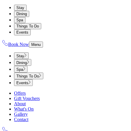
Stay
Dining
Spa
Things To Do
Events
Book Now
Menu
Stay
Dining
Spa
Things To Do
Events
Offers
Gift Vouchers
About
What's On
Gallery
Contact