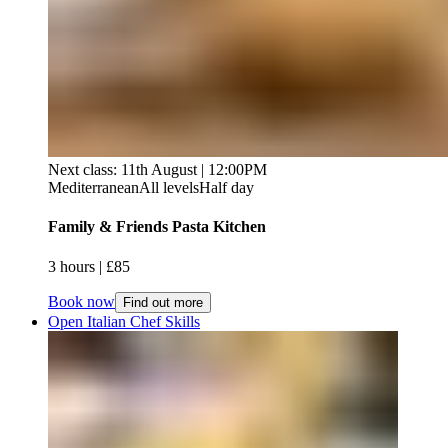
Next class: 11th August | 12:00PM
Mediterranean
All levels
Half day
Family & Friends Pasta Kitchen​​​​‌ ‍ ​‍​‍‌‍ ‌ ​‍‌‍‍‌‌‍‌ ‌‍‍‌‌‍ ‍​‍​‍​ ‍‍​‍​‍‌ ​ ‌‍​‌‌‍ ‍‌‍‍‌‌ ‌​‌ ‍‌​‍ ‍‌‍‍‌‌‍ ​‍​‍​‍ ​​‍​‍‌‍‍​‌ ​‍‌‍‌‌‌‍‌‍​‍​‍​ ‍‍​‍​‍‌‍‍​‌ ‌​‌ ‌​‌ ​​‌ ​ ​ ‍‍​‍ ​‍ ‌‍ ​​‍ ‌‌‍​‌‌‍ ‍‌‍‌​​‍ ‌‌ ​‍​‍ ‌‌‍‍​‌‍ ‌ ‌​‌‍‌‌‌‍ ​‌ ​ ​‍ ‌‌ ​ ‌ ‌​‌ ‌‌‌‍‌​‌‍‍‌‌‍ ​‍ ‍‌ ‌‍‌‍‌‌‌ ​‍‌‍​ ‌‍‌‌‌‍ ​​‍ ‍‌‍​‌‌ ​​‌ ​​​‍ ‌‍‍‌‌‍ ‍‌ ‌​‌‍‌‌‌‍ ‍‌ ‌​​‍ ‌‍‌‌‌‍‌​‌‍‍‌‌ ‌​​‍ ‌‍ ‌‌‍ ‌‍‌​‌‍‌‌​ ‌‌ ​​‌ ​‍‌‍‌‌‌ ​ ‌‍‌‌‌‍ ‍‌ ‌​‌‍​‌‌ ‌​‌‍‍‌‌‍ ‌‍ ‍​ ‍ ‌‍‍‌‌‍‌​​ ‌​ ‍‌‌‍​‌​ ‌ ‌‍​‍‌‍​ ​ ‌‍‌‍‌​​ ‌‌​‍ ‌‌‍​‌​ ‍‌​ ‌​‌‍​‌​‍ ‌​ ‌​​ ‍‌‌‍‌‍‌‍‌​​‍ ‌‌‍​‍​ ‌ ​ ‍​​ ‌‍​‍ ‌​ ​​​ ‍‌‌‍​‍‌‍‌​​ ​ ‌‍​‍‌‍‌‌‌‍​‍​ ‌​‌‍​‍​ ​‌‌‍​‌​ ‍ ‌ ‌​‌ ‍‌‌ ​​‌‍‌‌​ ‌‌‍‍​‌‍ ‌ ‌​‌‍‌‌‌‍ ​‌​​ ‌‍ ​‌‍​‌‌ ​ ‌ ​ ​ ‍ ‌ ​​‌‍​‌‌ ‌​‌‍‍​​ ‌‌ ‌​‌‍‍‌‌ ‌​‌‍ ​‌‍‌‌​ ‌‍​‍‌‍​‌‌ ​ ‌‍‌‌‌‌‌‌‌ ​‍‌‍ ​​ ‌‌‍‍​‌ ‌​‌ ‌​‌ ​​‌ ​ ​‍‌‌​ ​ ‌​​‌​‍‌‌​ ​‍‌​‌‍​‍‌‌​ ​‍‌​‌‍‌‍ ​​‍ ‌‌‍​‌‌‍ ‍‌‍‌​​‍ ‌‌ ​‍​‍ ‌‌‍‍​‌‍ ‌ ‌​‌‍‌‌‌‍ ​‌ ​ ​‍ ‌‌ ​ ‌ ‌​‌ ‌‌‌‍‌​‌‍‍‌‌‍ ​‍ ‍‌ ‌‍‌‍‌‌‌ ​‍‌‍​ ‌‍‌‌‌‍ ​​‍ ‍‌‍​‌‌ ​​‌ ​​​‍‌‍‌‍‍‌‌‍‌​​ ‌​ ‍‌‌‍​‌​ ‌ ‌‍​‍‌‍​ ​ ‌‍‌‍‌​​ ‌‌​‍ ‌‌‍​‌​ ‍‌​ ‌​‌‍​‌​‍ ‌​ ‌​​ ‍‌‌‍‌‍‌‍‌​​‍ ‌‌‍​‍​ ‌ ​ ‍​​ ‌‍​‍ ‌​ ​​​ ‍‌‌‍​‍‌‍‌​​ ​ ‌‍​‍‌‍‌‌‌‍​‍​ ‌​‌‍​‍​ ​‌‌‍​‌​‍‌‍‌ ‌​‌ ‍‌‌ ​​‌‍‌‌​ ‌‌‍‍​‌‍ ‌ ‌​‌‍‌‌‌‍ ​‌​​ ‌‍ ​‌‍​‌‌ ​ ‌ ​ ​‍‌‍‌ ​​‌‍​‌‌ ‌​‌‍‍​​ ‌‌ ‌​‌‍‍‌‌ ‌​‌‍ ​‌‍‌‌​‍‌‍‌ ​​‌‍‌‌‌ ​‍‌ ​ ‌ ​​‌‍‌‌‌‍​ ‌ ‌​‌‍‍‌‌ ‌‍‌‍‌‌​ ‌‌ ​​‌ ‌‌‌‍​‍‌‍ ​‌‍‍‌‌ ​ ‌‍‍​‌‍‌‌‌‍‌​​‍​‍‌ ‌
3 hours​​​​‌ ‍ ​‍​‍‌‍ ‌ ​‍‌‍‍‌‌‍‌ ‌‍‍‌‌‍ ‍​‍​‍​ ‍‍​‍​‍‌ ​ ‌‍​‌‌‍ ‍‌‍‍‌‌ ‌​‌ ‍‌​‍ ‍‌‍‍‌‌‍ ​‍​‍​‍ ​​‍​‍‌‍‍​‌ ​‍‌‍‌‌‌‍‌‍​‍​‍​ ‍‍​‍​‍‌‍‍​‌ ‌​‌ ‌​‌ ​​‌ ​ ​ ‍‍​‍ ​‍ ‌‍ ​​‍ ‌‌‍​‌‌‍ ‍‌‍‌​​‍ ‌‌ ​‍​‍ ‌‌‍‍​‌‍ ‌ ‌​‌‍‌‌‌‍ ​‌ ​ ​‍ ‌‌ ​ ‌ ‌​‌ ‌‌‌‍‌​‌‍‍‌‌‍ ​‍ ‍‌ ‌‍‌‍‌‌‌ ​‍‌‍​ ‌‍‌‌‌‍ ​​‍ ‍‌‍​‌‌ ​​‌ ​​​‍ ‌‍‍‌‌‍ ‍‌ ‌​‌‍‌‌‌‍ ‍‌ ‌​​‍ ‌‍‌‌‌‍‌​‌‍‍‌‌ ‌​​‍ ‌‍ ‌‌‍ ‌‍‌​‌‍‌‌​ ‌‌ ​​‌ ​‍‌‍‌‌‌ ​ ‌‍‌‌‌‍ ‍‌ ‌​‌‍​‌‌ ‌​‌‍‍‌‌‍ ‌‍ ‍​ ‍ ‌‍‍‌‌‍‌​​ ‌​ ‍‌‌‍​‌​ ‌ ‌‍​‍‌‍​ ​ ‌‍‌‍‌​​ ‌‌​‍ ‌‌‍​‌​ ‍‌​ ‌​‌‍​‌​‍ ‌​ ‌​​ ‍‌‌‍‌‍‌‍‌​​‍ ‌‌‍​‍​ ‌ ​ ‍​​ ‌‍​‍ ‌​ ​​​ ‍‌‌‍​‍‌‍‌​​ ​ ‌‍​‍‌‍‌‌‌‍​‍​ ‌​‌‍​‍​ ​‌‌‍​‌​ ‍ ‌ ‌​‌ ‍‌‌ ​​‌‍‌‌​ ‌‌‍‍​‌‍ ‌ ‌​‌‍‌‌‌‍ ​‌​​ ‌‍ ​‌‍​‌‌ ​ ‌ ​ ​ ‍ ‌ ​​‌‍​‌‌ ‌​‌‍‍​​ ‌‌ ‌​‌‍‍‌‌‍ ‌‌‍‌‌​ ‌‍​‍‌‍​‌‌ ​ ‌‍‌‌‌‌‌‌‌ ​‍‌‍ ​​ ‌‌‍‍​‌ ‌​‌ ‌​‌ ​​‌ ​ ​‍‌‌​ ​ ‌​​‌​‍‌‌​ ​‍‌​‌‍​‍‌‌​ ​‍‌​‌‍‌‍ ​​‍ ‌‌‍​‌‌‍ ‍‌‍‌​​‍ ‌‌ ​‍​‍ ‌‌‍‍​‌‍ ‌ ‌​‌‍‌‌‌‍ ​‌ ​ ​‍ ‌‌ ​ ‌ ‌​‌ ‌‌‌‍‌​‌‍‍‌‌‍ ​‍ ‍‌ ‌‍‌‍‌‌‌ ​‍‌‍​ ‌‍‌‌‌‍ ​​‍ ‍‌‍​‌‌ ​​‌ ​​​‍‌‍‌‍‍‌‌‍‌​​ ‌​ ‍‌‌‍​‌​ ‌ ‌‍​‍‌‍​ ​ ‌‍‌‍‌​​ ‌‌​‍ ‌‌‍​‌​ ‍‌​ ‌​‌‍​‌​‍ ‌​ ‌​​ ‍‌‌‍‌‍‌‍‌​​‍ ‌‌‍​‍​ ‌ ​ ‍​​ ‌‍​‍ ‌​ ​​​ ‍‌‌‍​‍‌‍‌​​ ​ ‌‍​‍‌‍‌‌‌‍​‍​ ‌​‌‍​‍​ ​‌‌‍​‌​‍‌‍‌ ‌​‌ ‍‌‌ ​​‌‍‌‌​ ‌‌‍‍​‌‍ ‌ ‌​‌‍‌‌‌‍ ​‌​​ ‌‍ ​‌‍​‌‌ ​ ‌ ​ ​‍‌‍‌ ​​‌‍​‌‌ ‌​‌‍‍​​ ‌‌ ‌​‌‍‍‌‌‍ ‌‌‍‌‌​‍‌‍‌ ​​‌‍‌‌‌ ​‍‌ ​ ‌ ​​‌‍‌‌‌‍​ ‌ ‌​‌‍‍‌‌ ‌‍‌‍‌‌​ ‌‌ ​​‌ ‌‌‌‍​‍‌‍ ​‌‍‍‌‌ ​ ‌‍‍​‌‍‌‌‌‍‌​​‍​‍‌ ‌ | £85​​​​‌ ‍ ​‍​‍‌‍ ‌ ​‍‌‍‍‌‌‍‌ ‌‍‍‌‌‍ ‍​‍​‍​ ‍‍​‍​‍‌ ​ ‌‍​‌‌‍ ‍‌‍‍‌‌ ‌​‌ ‍‌​‍ ‍‌‍‍‌‌‍ ​‍​‍​‍ ​​‍​‍‌‍‍​‌ ​‍‌‍‌‌‌‍‌‍​‍​‍​ ‍‍​‍​‍‌‍‍​‌ ‌​‌ ‌​‌ ​​‌ ​ ​ ‍‍​‍ ​‍ ‌‍ ​​‍ ‌‌‍​‌‌‍ ‍‌‍‌​​‍ ‌‌ ​‍​‍ ‌‌‍‍​‌‍ ‌ ‌​‌‍‌‌‌‍ ​‌ ​ ​‍ ‌‌ ​ ‌ ‌​‌ ‌‌‌‍‌​‌‍‍‌‌‍ ​‍ ‍‌ ‌‍‌‍‌‌‌ ​‍‌‍​ ‌‍‌‌‌‍ ​​‍ ‍‌‍​‌‌ ​​‌ ​​​‍ ‌‍‍‌‌‍ ‍‌ ‌​‌‍‌‌‌‍ ‍‌ ‌​​‍ ‌‍‌‌‌‍‌​‌‍‍‌‌ ‌​​‍ ‌‍ ‌‌‍ ‌‍‌​‌‍‌‌​ ‌‌ ​​‌ ​‍‌‍‌‌‌ ​ ‌‍‌‌‌‍ ‍‌ ‌​‌‍​‌‌ ‌​‌‍‍‌‌‍ ‌‍ ‍​ ‍ ‌‍‍‌‌‍‌​​ ‌​ ‍‌‌‍​‌​ ‌ ‌‍​‍‌‍​ ​ ‌‍‌‍‌​​ ‌‌​‍ ‌‌‍​‌​ ‍‌​ ‌​‌‍​‌​‍ ‌​ ‌​​ ‍‌‌‍‌‍‌‍‌​​‍ ‌‌‍​‍​ ‌ ​ ‍​​ ‌‍​‍ ‌​ ​​​ ‍‌‌‍​‍‌‍‌​​ ​ ‌‍​‍‌‍‌‌‌‍​‍​ ‌​‌‍​‍​ ​‌‌‍​‌​ ‍ ‌ ‌​‌ ‍‌‌ ​​‌‍‌‌​ ‌‌‍‍​‌‍ ‌ ‌​‌‍‌‌‌‍ ​‌​​ ‌‍ ​‌‍​‌‌ ​ ‌ ​ ​ ‍ ‌ ​​‌‍​‌‌ ‌​‌‍‍​​ ‌‌ ​​‌ ​‍‌‍‍‌‌‍​ ‌‍‌‌​ ‌‍​‍‌‍​‌‌ ​ ‌‍‌‌‌‌‌‌‌ ​‍‌‍ ​​ ‌‌‍‍​‌ ‌​‌ ‌​‌ ​​‌ ​ ​‍‌‌​ ​ ‌​​‌​‍‌‌​ ​‍‌​‌‍​‍‌‌​ ​‍‌​‌‍‌‍ ​​‍ ‌‌‍​‌‌‍ ‍‌‍‌​​‍ ‌‌ ​‍​‍ ‌‌‍‍​‌‍ ‌ ‌​‌‍‌‌‌‍ ​‌ ​ ​‍ ‌‌ ​ ‌ ‌​‌ ‌‌‌‍‌​‌‍‍‌‌‍ ​‍ ‍‌ ‌‍‌‍‌‌‌ ​‍‌‍​ ‌‍‌‌‌‍ ​​‍ ‍‌‍​‌‌ ​​‌ ​​​‍‌‍‌‍‍‌‌‍‌​​ ‌​ ‍‌‌‍​‌​ ‌ ‌‍​‍‌‍​ ​ ‌‍‌‍‌​​ ‌‌​‍ ‌‌‍​‌​ ‍‌​ ‌​‌‍​‌​‍ ‌​ ‌​​ ‍‌‌‍‌‍‌‍‌​​‍ ‌‌‍​‍​ ‌ ​ ‍​​ ‌‍​‍ ‌​ ​​​ ‍‌‌‍​‍‌‍‌​​ ​ ‌‍​‍‌‍‌‌‌‍​‍​ ‌​‌‍​‍​ ​‌‌‍​‌​‍‌‍‌ ‌​‌ ‍‌‌ ​​‌‍‌‌​ ‌‌‍‍​‌‍ ‌ ‌​‌‍‌‌‌‍ ​‌​​ ‌‍ ​‌‍​‌‌ ​ ‌ ​ ​‍‌‍‌ ​​‌‍​‌‌ ‌​‌‍‍​​ ‌‌ ​​‌ ​‍‌‍‍‌‌‍​ ‌‍‌‌​‍‌‍‌ ​​‌‍‌‌‌ ​‍‌ ​ ‌ ​​‌‍‌‌‌‍​ ‌ ‌​‌‍‍‌‌ ‌‍‌‍‌‌​ ‌‌ ​​‌ ‌‌‌‍​‍‌‍ ​‌‍‍‌‌ ​ ‌‍‍​‌‍‌‌‌‍‌​​‍​‍‌ ‌
Book now
Find out more
Open Italian Chef Skills​​​​‌ ‍ ​‍​‍‌‍ ‌ ​‍‌‍‍‌‌‍‌ ‌‍‍‌‌‍ ‍​‍​‍​ ‍‍​‍​‍‌ ​ ‌‍​‌‌‍ ‍‌‍‍‌‌ ‌​‌ ‍‌​‍ ‍‌‍‍‌‌‍ ​‍​‍​‍ ​​‍​‍‌‍‍​‌ ​‍‌‍‌‌‌‍‌‍​‍​‍​ ‍‍​‍​‍‌‍‍​‌ ‌​‌ ‌​‌ ​​‌ ​ ​ ‍‍​‍ ​‍ ‌‍ ​​‍ ‌‌‍​‌‌‍ ‍‌‍‌​​‍ ‌‌ ​‍​‍ ‌‌‍‍​‌‍ ‌ ‌​‌‍‌‌‌‍ ​‌ ​ ​‍ ‌‌ ​ ‌ ‌​‌ ‌‌‌‍‌​‌‍‍‌‌‍ ​‍ ‍‌ ‌‍‌‍‌‌‌ ​‍‌‍​ ‌‍‌‌‌‍ ​​‍ ‍‌‍​‌‌ ​​‌ ​​​‍ ‌‍‍‌‌‍ ‍‌ ‌​‌‍‌‌‌‍ ‍‌ ‌​​‍ ‌‍‌‌‌‍‌​‌‍‍‌‌ ‌​​‍ ‌‍ ‌‌‍ ‌‍‌​‌‍‌‌​ ‌‌ ​​‌ ​‍‌‍‌‌‌ ​ ‌‍‌‌‌‍ ‍‌ ‌​‌‍​‌‌ ‌​‌‍‍‌‌‍ ‌‍ ‍​ ‍ ‌‍‍‌‌‍‌​​ ‌‌‍‌‌​ ‍‌‌‍‌‌​ ‌ ‌‍​‍​ ‍‌​ ​‍​ ​‌​‍ ‌​ ​‌​ ‍​​ ​​​ ‍​​‍ ‌​ ‌​​ ​ ‌‍​ ​ ​‌​‍ ‌‌‍​‍‌‍​ ‌‍​‍‌‍‌‌​‍ ‌‌‍​ ‌‍​‌​ ‌ ​ ‍‌​ ​​‌‍‌‍‌‍‌‍​ ​‌​ ​​‌‍​ ​ ‍‌‌‍‌‌​ ‍ ‌ ‌​‌ ‍‌‌ ​​‌‍‌‌​ ‌‌‍‍​‌‍ ‌ ‌​‌‍‌‌‌‍ ​‌​​ ‌‍ ​‌‍​‌‌ ​ ‌ ​ ​ ‍ ‌ ​​‌‍​‌‌ ‌​‌‍‍​​ ‌‌ ‌​‌‍‍‌‌ ‌​‌‍ ​‌‍‌‌​ ‌‍​‍‌‍​‌‌ ​ ‌‍‌‌‌‌‌‌‌ ​‍‌‍ ​​ ‌‌‍‍​‌ ‌​‌ ‌​‌ ​​‌ ​ ​‍‌‌​ ​ ‌​​‌​‍‌‌​ ​‍‌​‌‍​‍‌‌​ ​‍‌​‌‍‌‍ ​​‍ ‌‌‍​‌‌‍ ‍‌‍‌​​‍ ‌‌ ​‍​‍ ‌‌‍‍​‌‍ ‌ ‌​‌‍‌‌‌‍ ​‌ ​ ​‍ ‌‌ ​ ‌ ‌​‌ ‌‌‌‍‌​‌‍‍‌‌‍ ​‍ ‍‌ ‌‍‌‍‌‌‌ ​‍‌‍​ ‌‍‌‌‌‍ ​​‍ ‍‌‍​‌‌ ​​‌ ​​​‍‌‍‌‍‍‌‌‍‌​​ ‌‌‍‌‌​ ‍‌‌‍‌‌​ ‌ ‌‍​‍​ ‍‌​ ​‍​ ​‌​‍ ‌​ ​‌​ ‍​​ ​​​ ‍​​‍ ‌​ ‌​​ ​ ‌‍​ ​ ​‌​‍ ‌‌‍​‍‌‍​ ‌‍​‍‌‍‌‌​‍ ‌‌‍​ ‌‍​‌​ ‌ ​ ‍‌​ ​​‌‍‌‍‌‍‌‍​ ​‌​ ​​‌‍​ ​ ‍‌‌‍‌‌​‍‌‍‌ ‌​‌ ‍‌‌ ​​‌‍‌‌​ ‌‌‍‍​‌‍ ‌ ‌​‌‍‌‌‌‍ ​‌​​ ‌‍ ​‌‍​‌‌ ​ ‌ ​ ​‍‌‍‌ ​​‌‍​‌‌ ‌​‌‍‍​​ ‌‌ ‌​‌‍‍‌‌ ‌​‌‍ ​‌‍‌‌​‍‌‍‌ ​​‌‍‌‌‌ ​‍‌ ​ ‌ ​​‌‍‌‌‌‍​ ‌ ‌​‌‍‍‌‌ ‌‍‌‍‌‌​ ‌‌ ​​‌ ‌‌‌‍​‍‌‍ ​‌‍‍‌‌ ​ ‌‍‍​‌‍‌‌‌‍‌​​‍​‍‌ ‌