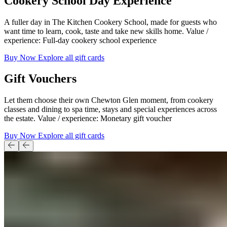
Cookery School Day Experience​​​​‌ ‍ ​‍​‍‌‍ ‌ ​‍‌‍‍‌‌‍‌ ‌‍‍‌‌‍ ‍​‍​‍​ ‍‍​‍​‍‌ ​ ‌‍​‌‌‍ ‍‌‍‍‌‌ ‌​‌ ‍‌​‍ ‍‌‍‍‌‌‍ ​‍​‍​‍ ​​‍​‍‌‍‍​‌ ​‍‌‍‌‌‌‍‌‍​‍​‍​ ‍‍​‍​‍‌‍‍​‌ ‌​‌ ‌​‌ ​​‌ ​ ​ ‍‍​‍ ​‍ ‌‍ ​​‍ ‌‌‍​‌‌‍ ‍‌‍‌​​‍ ‌‌ ​‍​‍ ‌‌‍‍​‌‍ ‌ ‌​‌‍‌‌‌‍ ​‌ ​ ​‍ ‌‌ ​ ‌ ‌​‌ ‌‌‌‍‌​‌‍‍‌‌‍ ​‍ ‍‌ ‌‍‌‍‌‌‌ ​‍‌‍​ ‌‍‌‌‌‍ ​​‍ ‍‌‍​‌‌ ​​‌ ​​​‍ ‌‍‍‌‌‍ ‍‌ ‌​‌‍‌‌‌‍ ‍‌ ‌​​‍ ‌‍‌‌‌‍‌​‌‍‍‌‌ ‌​​‍ ‌‍ ‌‌‍ ‌‍‌​‌‍‌‌​ ‌‌ ​​‌ ​‍‌‍‌‌‌ ​ ‌‍‌‌‌‍ ‍‌ ‌​‌‍​‌‌ ‌​‌‍‍‌‌‍ ‌‍ ‍​ ‍ ‌‍‍‌‌‍‌​​ ‌‌‍‍​‌‍ ‌ ‌​‌‍‌‌‌‍ ​‌​​ ‌‍ ​‌‍​‌‌ ​ ‌ ​ ‌​‍‌‌‍ ‍‌‍‌​‌‍‌‌‌ ‍​​‍ ‌​ ‍‌​ ​ ​ ‌‌​ ‌‌​ ​‍‌‍​‌​ ‌‍‌‍​ ​‍ ‌​ ​​​ ​‌‌‍‌​​ ‍‌​‍ ‌​ ‌​​ ‌‍​ ‌‌‌‍‌​​‍ ‌‌‍​‍​ ‌ ​ ​ ​ ‌‍​‍ ‌​ ‌‍​ ‍​​ ‌​‌‍​‍‌‍​ ​ ‌‌​ ​‍‌‍​‍​ ‌‍​ ​​​ ‌‌​ ‌‌​ ‍ ‌ ‌​‌ ‍‌‌ ​​‌‍‌‌​ ‌‌‍‍​‌‍ ‌ ‌​‌‍‌‌‌‍ ​‌​​ ‌‍ ​‌‍​‌‌ ​ ‌ ​ ‌​‍‌‌‍ ‍‌‍‌​‌‍‌‌‌ ‍​​ ‍ ‌ ​​‌‍​‌‌ ‌​‌‍‍​​ ‌‌ ​​‌‍​‌‌‍‌ ‌‍‌‌‌​​‍‌ ‌‌‌‍‍‌‌‍ ​‌‍‌​‌‍‌‌‌ ​‍​‍‌‌​ ‌‌‌​​‍‌‌ ‌‍‍ ‌‍‌‌‌ ‍‌​‍‌‌​ ​ ‌​‌​​‍‌‌​ ​ ‌​‌​​‍‌‌​ ​‍​ ​‍‌‍​‌​ ​‌​ ‌​​ ‍​‌‍​‍‌‍‌‌‌‍​‌​ ‌​‌‍​‌​ ‌‍​ ‌ ‌‍​ ​‍‌‌​ ​‍​ ​‍​‍‌‌​ ‌‌‌​‌​​‍ ‍‌‍‌‌‌‍ ‍‌ ‌​‌ ​‍‌‍‍‌‌‍‌‌‌ ​ ​‍‌‌​ ‌‌‌​​‍‌‌ ‌‍‍ ‌‍‌‌‌ ‍‌​‍‌‌​ ​ ‌​‌​​‍‌‌​ ​ ‌​‌​​‍‌‌​ ​‍​ ​‍‌‍‌​​ ‌​‌‍‌​​ ‌ ‌‍‌​‌‍​‌‌‍​‍‌‍‌‍​ ​‌​ ​‍​ ​ ‌‍​‌​‍‌‌​ ​‍​ ​‍​‍‌‌​ ‌‌‌​‌​​‍ ‍‌‍‍​‌‍‌‌‌‍​‌‌‍‌​‌‍‍‌‌‍ ‍‌‍‌ ​ ‌‍​‍‌‍​‌‌ ​ ‌‍‌‌‌‌‌‌‌ ​‍‌‍ ​​ ‌‌‍‍​‌ ‌​‌ ‌​‌ ​​‌ ​ ​‍‌‌​ ​ ‌​​‌​‍‌‌​ ​‍‌​‌‍​‍‌‌​ ​‍‌​‌‍‌‍ ​​‍ ‌‌‍​‌‌‍ ‍‌‍‌​​‍ ‌‌ ​‍​‍ ‌‌‍‍​‌‍ ‌ ‌​‌‍‌‌‌‍ ​‌ ​ ​‍ ‌‌ ​ ‌ ‌​‌ ‌‌‌‍‌​‌‍‍‌‌‍ ​‍ ‍‌ ‌‍‌‍‌‌‌ ​‍‌‍​ ‌‍‌‌‌‍ ​​‍ ‍‌‍​‌‌ ​​‌ ​​​‍‌‍‌‍‍‌‌‍‌​​ ‌‌‍‍​‌‍ ‌ ‌​‌‍‌‌‌‍ ​‌​​ ‌‍ ​‌‍​‌‌ ​ ‌ ​ ‌​‍‌‌‍ ‍‌‍‌​‌‍‌‌‌ ‍​​‍ ‌​ ‍‌​ ​ ​ ‌‌​ ‌‌​ ​‍‌‍​‌​ ‌‍‌‍​ ​‍ ‌​ ​​​ ​‌‌‍‌​​ ‍‌​‍ ‌​ ‌​​ ‌‍​ ‌‌‌‍‌​​‍ ‌‌‍​‍​ ‌ ​ ​ ​ ‌‍​‍ ‌​ ‌‍​ ‍​​ ‌​‌‍​‍‌‍​ ​ ‌‌​ ​‍‌‍​‍​ ‌‍​ ​​​ ‌‌​ ‌‌​‍‌‍‌ ‌​‌ ‍‌‌ ​​‌‍‌‌​ ‌‌‍‍​‌‍ ‌ ‌​‌‍‌‌‌‍ ​‌​​ ‌‍ ​‌‍​‌‌ ​ ‌ ​ ‌​‍‌‌‍ ‍‌‍‌​‌‍‌‌‌ ‍​​‍‌‍‌ ​​‌‍​‌‌ ‌​‌‍‍​​ ‌‌ ​​‌‍​‌‌‍‌ ‌‍‌‌‌​​‍‌ ‌‌‌‍‍‌‌‍ ​‌‍‌​‌‍‌‌‌ ​‍​‍‌‌​ ‌‌‌​​‍‌‌ ‌‍‍ ‌‍‌‌‌ ‍‌​‍‌‌​ ​ ‌​‌​​‍‌‌​ ​ ‌​‌​​‍‌‌​ ​‍​ ​‍‌‍​‌​ ​‌​ ‌​​ ‍​‌‍​‍‌‍‌‌‌‍​‌​ ‌​‌‍​‌​ ‌‍​ ‌ ‌‍​ ​‍‌‌​ ​‍​ ​‍​‍‌‌​ ‌‌‌​‌​​‍ ‍‌‍‌‌‌‍ ‍‌ ‌​‌ ​‍‌‍‍‌‌‍‌‌‌ ​ ​‍‌‌​ ‌‌‌​​‍‌‌ ‌‍‍ ‌‍‌‌‌ ‍‌​‍‌‌​ ​ ‌​‌​​‍‌‌​ ​ ‌​‌​​‍‌‌​ ​‍​ ​‍‌‍‌​​ ‌​‌‍‌​​ ‌ ‌‍‌​‌‍​‌‌‍​‍‌‍‌‍​ ​‌​ ​‍​ ​ ‌‍​‌​‍‌‌​ ​‍​ ​‍​‍‌‌​ ‌‌‌​‌​​‍ ‍‌‍‍​‌‍‌‌‌‍​‌‌‍‌​‌‍‍‌‌‍ ‍‌‍‌ ​‍‌‍‌ ​​‌‍‌‌‌ ​‍‌ ​ ‌ ​​‌‍‌‌‌‍​ ‌ ‌​‌‍‍‌‌ ‌‍‌‍‌‌​ ‌‌ ​​‌ ‌‌‌‍​‍‌‍ ​‌‍‍‌‌ ​ ‌‍‍​‌‍‌‌‌‍‌​​‍​‍‌ ‌
A fuller day in The Kitchen Cookery School, made for guests who
want time to learn, cook, taste and take new skills home. Value /
experience: Full-day cookery school experience​​​​‌ ‍ ​‍​‍‌‍ ‌ ​‍‌‍‍‌‌‍‌ ‌‍‍‌‌‍ ‍​‍​‍​ ‍‍​‍​‍‌ ​ ‌‍​‌‌‍ ‍‌‍‍‌‌ ‌​‌ ‍‌​‍ ‍‌‍‍‌‌‍ ​‍​‍​‍ ​​‍​‍‌‍‍​‌ ​‍‌‍‌‌‌‍‌‍​‍​‍​ ‍‍​‍​‍‌‍‍​‌ ‌​‌ ‌​‌ ​​‌ ​ ​ ‍‍​‍ ​‍ ‌‍ ​​‍ ‌‌‍​‌‌‍ ‍‌‍‌​​‍ ‌‌ ​‍​‍ ‌‌‍‍​‌‍ ‌ ‌​‌‍‌‌‌‍ ​‌ ​ ​‍ ‌‌ ​ ‌ ‌​‌ ‌‌‌‍‌​‌‍‍‌‌‍ ​‍ ‍‌ ‌‍‌‍‌‌‌ ​‍‌‍​ ‌‍‌‌‌‍ ​​‍ ‍‌‍​‌‌ ​​‌ ​​​‍ ‌‍‍‌‌‍ ‍‌ ‌​‌‍‌‌‌‍ ‍‌ ‌​​‍ ‌‍‌‌‌‍‌​‌‍‍‌‌ ‌​​‍ ‌‍ ‌‌‍ ‌‍‌​‌‍‌‌​ ‌‌ ​​‌ ​‍‌‍‌‌‌ ​ ‌‍‌‌‌‍ ‍‌ ‌​‌‍​‌‌ ‌​‌‍‍‌‌‍ ‌‍ ‍​ ‍ ‌‍‍‌‌‍‌​​ ‌‌‍‍​‌‍ ‌ ‌​‌‍‌‌‌‍ ​‌​​ ‌‍ ​‌‍​‌‌ ​ ‌ ​ ‌​‍‌‌‍ ‍‌‍‌​‌‍‌‌‌ ‍​​‍ ‌​ ‍‌​ ​ ​ ‌‌​ ‌‌​ ​‍‌‍​‌​ ‌‍‌‍​ ​‍ ‌​ ​​​ ​‌‌‍‌​​ ‍‌​‍ ‌​ ‌​​ ‌‍​ ‌‌‌‍‌​​‍ ‌‌‍​‍​ ‌ ​ ​ ​ ‌‍​‍ ‌​ ‌‍​ ‍​​ ‌​‌‍​‍‌‍​ ​ ‌‌​ ​‍‌‍​‍​ ‌‍​ ​​​ ‌‌​ ‌‌​ ‍ ‌ ‌​‌ ‍‌‌ ​​‌‍‌‌​ ‌‌‍‍​‌‍ ‌ ‌​‌‍‌‌‌‍ ​‌​​ ‌‍ ​‌‍​‌‌ ​ ‌ ​ ‌​‍‌‌‍ ‍‌‍‌​‌‍‌‌‌ ‍​​ ‍ ‌ ​​‌‍​‌‌ ‌​‌‍‍​​ ‌‌ ​​‌‍​‌‌‍‌ ‌‍‌‌‌​​‍‌ ‌‌‌‍‍‌‌‍ ​‌‍‌​‌‍‌‌‌ ​‍​‍‌‌​ ‌‌‌​​‍‌‌ ‌‍‍ ‌‍‌‌‌ ‍‌​‍‌‌​ ​ ‌​‌​​‍‌‌​ ​ ‌​‌​​‍‌‌​ ​‍​ ​‍‌‍​‌​ ​‌​ ‌​​ ‍​‌‍​‍‌‍‌‌‌‍​‌​ ‌​‌‍​‌​ ‌‍​ ‌ ‌‍​ ​‍‌‌​ ​‍​ ​‍​‍‌‌​ ‌‌‌​‌​​‍ ‍‌‍‌‌‌‍ ‍‌ ‌​‌ ​‍‌‍‍‌‌‍‌‌‌ ​ ​‍‌‌​ ‌‌‌​​‍‌‌ ‌‍‍ ‌‍‌‌‌ ‍‌​‍‌‌​ ​ ‌​‌​​‍‌‌​ ​ ‌​‌​​‍‌‌​ ​‍​ ​‍‌‍‌​​ ‌​‌‍‌​​ ‌ ‌‍‌​‌‍​‌‌‍​‍‌‍‌‍​ ​‌​ ​‍​ ​ ‌‍​‌​‍‌‌​ ​‍​ ​‍​‍‌‌​ ‌‌‌​‌​​‍ ‍‌‍​‍‌‍ ‌‍‌​‌ ‍‌​ ‌‍​‍‌‍​‌‌ ​ ‌‍‌‌‌‌‌‌‌ ​‍‌‍ ​​ ‌‌‍‍​‌ ‌​‌ ‌​‌ ​​‌ ​ ​‍‌‌​ ​ ‌​​‌​‍‌‌​ ​‍‌​‌‍​‍‌‌​ ​‍‌​‌‍‌‍ ​​‍ ‌‌‍​‌‌‍ ‍‌‍‌​​‍ ‌‌ ​‍​‍ ‌‌‍‍​‌‍ ‌ ‌​‌‍‌‌‌‍ ​‌ ​ ​‍ ‌‌ ​ ‌ ‌​‌ ‌‌‌‍‌​‌‍‍‌‌‍ ​‍ ‍‌ ‌‍‌‍‌‌‌ ​‍‌‍​ ‌‍‌‌‌‍ ​​‍ ‍‌‍​‌‌ ​​‌ ​​​‍‌‍‌‍‍‌‌‍‌​​ ‌‌‍‍​‌‍ ‌ ‌​‌‍‌‌‌‍ ​‌​​ ‌‍ ​‌‍​‌‌ ​ ‌ ​ ‌​‍‌‌‍ ‍‌‍‌​‌‍‌‌‌ ‍​​‍ ‌​ ‍‌​ ​ ​ ‌‌​ ‌‌​ ​‍‌‍​‌​ ‌‍‌‍​ ​‍ ‌​ ​​​ ​‌‌‍‌​​ ‍‌​‍ ‌​ ‌​​ ‌‍​ ‌‌‌‍‌​​‍ ‌‌‍​‍​ ‌ ​ ​ ​ ‌‍​‍ ‌​ ‌‍​ ‍​​ ‌​‌‍​‍‌‍​ ​ ‌‌​ ​‍‌‍​‍​ ‌‍​ ​​​ ‌‌​ ‌‌​‍‌‍‌ ‌​‌ ‍‌‌ ​​‌‍‌‌​ ‌‌‍‍​‌‍ ‌ ‌​‌‍‌‌‌‍ ​‌​​ ‌‍ ​‌‍​‌‌ ​ ‌ ​ ‌​‍‌‌‍ ‍‌‍‌​‌‍‌‌‌ ‍​​‍‌‍‌ ​​‌‍​‌‌ ‌​‌‍‍​​ ‌‌ ​​‌‍​‌‌‍‌ ‌‍‌‌‌​​‍‌ ‌‌‌‍‍‌‌‍ ​‌‍‌​‌‍‌‌‌ ​‍​‍‌‌​ ‌‌‌​​‍‌‌ ‌‍‍ ‌‍‌‌‌ ‍‌​‍‌‌​ ​ ‌​‌​​‍‌‌​ ​ ‌​‌​​‍‌‌​ ​‍​ ​‍‌‍​‌​ ​‌​ ‌​​ ‍​‌‍​‍‌‍‌‌‌‍​‌​ ‌​‌‍​‌​ ‌‍​ ‌ ‌‍​ ​‍‌‌​ ​‍​ ​‍​‍‌‌​ ‌‌‌​‌​​‍ ‍‌‍‌‌‌‍ ‍‌ ‌​‌ ​‍‌‍‍‌‌‍‌‌‌ ​ ​‍‌‌​ ‌‌‌​​‍‌‌ ‌‍‍ ‌‍‌‌‌ ‍‌​‍‌‌​ ​ ‌​‌​​‍‌‌​ ​ ‌​‌​​‍‌‌​ ​‍​ ​‍‌‍‌​​ ‌​‌‍‌​​ ‌ ‌‍‌​‌‍​‌‌‍​‍‌‍‌‍​ ​‌​ ​‍​ ​ ‌‍​‌​‍‌‌​ ​‍​ ​‍​‍‌‌​ ‌‌‌​‌​​‍ ‍‌‍​‍‌‍ ‌‍‌​‌ ‍‌​‍‌‍‌ ​​‌‍‌‌‌ ​‍‌ ​ ‌ ​​‌‍‌‌‌‍​ ‌ ‌​‌‍‍‌‌ ‌‍‌‍‌‌​ ‌‌ ​​‌ ‌‌‌‍​‍‌‍ ​‌‍‍‌‌ ​ ‌‍‍​‌‍‌‌‌‍‌​​‍​‍‌ ‌
Buy Now ​​​​‌ ‍ ​‍​‍‌‍ ‌ ​‍‌‍‍‌‌‍‌ ‌‍‍‌‌‍ ‍​‍​‍​ ‍‍​‍​‍‌ ​ ‌‍​‌‌‍ ‍‌‍‍‌‌ ‌​‌ ‍‌​‍ ‍‌‍‍‌‌‍ ​‍​‍​‍ ​​‍​‍‌‍‍​‌ ​‍‌‍‌‌‌‍‌‍​‍​‍​ ‍‍​‍​‍‌‍‍​‌ ‌​‌ ‌​‌ ​​‌ ​ ​ ‍‍​‍ ​‍ ‌‍ ​​‍ ‌‌‍​‌‌‍ ‍‌‍‌​​‍ ‌‌ ​‍​‍ ‌‌‍‍​‌‍ ‌ ‌​‌‍‌‌‌‍ ​‌ ​ ​‍ ‌‌ ​ ‌ ‌​‌ ‌‌‌‍‌​‌‍‍‌‌‍ ​‍ ‍‌ ‌‍‌‍‌‌‌ ​‍‌‍​ ‌‍‌‌‌‍ ​​‍ ‍‌‍​‌‌ ​​‌ ​​​‍ ‌‍‍‌‌‍ ‍‌ ‌​‌‍‌‌‌‍ ‍‌ ‌​​‍ ‌‍‌‌‌‍‌​‌‍‍‌‌ ‌​​‍ ‌‍ ‌‌‍ ‌‍‌​‌‍‌‌​ ‌‌ ​​‌ ​‍‌‍‌‌‌ ​ ‌‍‌‌‌‍ ‍‌ ‌​‌‍​‌‌ ‌​‌‍‍‌‌‍ ‌‍ ‍​ ‍ ‌‍‍‌‌‍‌​​ ‌‌‍‍​‌‍ ‌ ‌​‌‍‌‌‌‍ ​‌​​ ‌‍ ​‌‍​‌‌ ​ ‌ ​ ‌​‍‌‌‍ ‍‌‍‌​‌‍‌‌‌ ‍​​‍ ‌​ ‍‌​ ​ ​ ‌‌​ ‌‌​ ​‍‌‍​‌​ ‌‍‌‍​ ​‍ ‌​ ​​​ ​‌‌‍‌​​ ‍‌​‍ ‌​ ‌​​ ‌‍​ ‌‌‌‍‌​​‍ ‌‌‍​‍​ ‌ ​ ​ ​ ‌‍​‍ ‌​ ‌‍​ ‍​​ ‌​‌‍​‍‌‍​ ​ ‌‌​ ​‍‌‍​‍​ ‌‍​ ​​​ ‌‌​ ‌‌​ ‍ ‌ ‌​‌ ‍‌‌ ​​‌‍‌‌​ ‌‌‍‍​‌‍ ‌ ‌​‌‍‌‌‌‍ ​‌​​ ‌‍ ​‌‍​‌‌ ​ ‌ ​ ‌​‍‌‌‍ ‍‌‍‌​‌‍‌‌‌ ‍​​ ‍ ‌ ​​‌‍​‌‌ ‌​‌‍‍​​ ‌‌ ​​‌‍​‌‌‍‌ ‌‍‌‌‌​​‍‌ ‌‌‌‍‍‌‌‍ ​‌‍‌​‌‍‌‌‌ ​‍​‍‌‌​ ‌‌‌​​‍‌‌ ‌‍‍ ‌‍‌‌‌ ‍‌​‍‌‌​ ​ ‌​‌​​‍‌‌​ ​ ‌​‌​​‍‌‌​ ​‍​ ​‍‌‍​‌​ ​‌​ ‌​​ ‍​‌‍​‍‌‍‌‌‌‍​‌​ ‌​‌‍​‌​ ‌‍​ ‌ ‌‍​ ​‍‌‌​ ​‍​ ​‍​‍‌‌​ ‌‌‌​‌​​‍ ‍‌‍‌‌‌‍ ‍‌ ‌​‌ ​‍‌‍‍‌‌‍‌‌‌ ​ ​‍‌‌​ ‌‌‌​​‍‌‌ ‌‍‍ ‌‍‌‌‌ ‍‌​‍‌‌​ ​ ‌​‌​​‍‌‌​ ​ ‌​‌​​‍‌‌​ ​‍​ ​‍‌‍‌​​ ‌​‌‍‌​​ ‌ ‌‍‌​‌‍​‌‌‍​‍‌‍‌‍​ ​‌​ ​‍​ ​ ‌‍​‌​‍‌‌​ ​‍​ ​‍​‍‌‌​ ‌‌‌​‌​​‍ ‍‌ ​​‌ ​‍‌‍‍‌‌‍ ‌‌‍​‌‌ ​‍‌ ‍‌‌​​ ‌ ‌​‌‍​‌​‍ ‍‌‍ ​‌‍​‌‌‍​‍‌‍‌‌‌‍ ​​ ‌‍​‍‌‍​‌‌ ​ ‌‍‌‌‌‌‌‌‌ ​‍‌‍ ​​ ‌‌‍‍​‌ ‌​‌ ‌​‌ ​​‌ ​ ​‍‌‌​ ​ ‌​​‌​‍‌‌​ ​‍‌​‌‍​‍‌‌​ ​‍‌​‌‍‌‍ ​​‍ ‌‌‍​‌‌‍ ‍‌‍‌​​‍ ‌‌ ​‍​‍ ‌‌‍‍​‌‍ ‌ ‌​‌‍‌‌‌‍ ​‌ ​ ​‍ ‌‌ ​ ‌ ‌​‌ ‌‌‌‍‌​‌‍‍‌‌‍ ​‍ ‍‌ ‌‍‌‍‌‌‌ ​‍‌‍​ ‌‍‌‌‌‍ ​​‍ ‍‌‍​‌‌ ​​‌ ​​​‍‌‍‌‍‍‌‌‍‌​​ ‌‌‍‍​‌‍ ‌ ‌​‌‍‌‌‌‍ ​‌​​ ‌‍ ​‌‍​‌‌ ​ ‌ ​ ‌​‍‌‌‍ ‍‌‍‌​‌‍‌‌‌ ‍​​‍ ‌​ ‍‌​ ​ ​ ‌‌​ ‌‌​ ​‍‌‍​‌​ ‌‍‌‍​ ​‍ ‌​ ​​​ ​‌‌‍‌​​ ‍‌​‍ ‌​ ‌​​ ‌‍​ ‌‌‌‍‌​​‍ ‌‌‍​‍​ ‌ ​ ​ ​ ‌‍​‍ ‌​ ‌‍​ ‍​​ ‌​‌‍​‍‌‍​ ​ ‌‌​ ​‍‌‍​‍​ ‌‍​ ​​​ ‌‌​ ‌‌​‍‌‍‌ ‌​‌ ‍‌‌ ​​‌‍‌‌​ ‌‌‍‍​‌‍ ‌ ‌​‌‍‌‌‌‍ ​‌​​ ‌‍ ​‌‍​‌‌ ​ ‌ ​ ‌​‍‌‌‍ ‍‌‍‌​‌‍‌‌‌ ‍​​‍‌‍‌ ​​‌‍​‌‌ ‌​‌‍‍​​ ‌‌ ​​‌‍​‌‌‍‌ ‌‍‌‌‌​​‍‌ ‌‌‌‍‍‌‌‍ ​‌‍‌​‌‍‌‌‌ ​‍​‍‌‌​ ‌‌‌​​‍‌‌ ‌‍‍ ‌‍‌‌‌ ‍‌​‍‌‌​ ​ ‌​‌​​‍‌‌​ ​ ‌​‌​​‍‌‌​ ​‍​ ​‍‌‍​‌​ ​‌​ ‌​​ ‍​‌‍​‍‌‍‌‌‌‍​‌​ ‌​‌‍​‌​ ‌‍​ ‌ ‌‍​ ​‍‌‌​ ​‍​ ​‍​‍‌‌​ ‌‌‌​‌​​‍ ‍‌‍‌‌‌‍ ‍‌ ‌​‌ ​‍‌‍‍‌‌‍‌‌‌ ​ ​‍‌‌​ ‌‌‌​​‍‌‌ ‌‍‍ ‌‍‌‌‌ ‍‌​‍‌‌​ ​ ‌​‌​​‍‌‌​ ​ ‌​‌​​‍‌‌​ ​‍​ ​‍‌‍‌​​ ‌​‌‍‌​​ ‌ ‌‍‌​‌‍​‌‌‍​‍‌‍‌‍​ ​‌​ ​‍​ ​ ‌‍​‌​‍‌‌​ ​‍​ ​‍​‍‌‌​ ‌‌‌​‌​​‍ ‍‌ ​​‌ ​‍‌‍‍‌‌‍ ‌‌‍​‌‌ ​‍‌ ‍‌‌​​ ‌ ‌​‌‍​‌​‍ ‍‌‍ ​‌‍​‌‌‍​‍‌‍‌‌‌‍ ​​‍‌‍‌ ​​‌‍‌‌‌ ​‍‌ ​ ‌ ​​‌‍‌‌‌‍​ ‌ ‌​‌‍‍‌‌ ‌‍‌‍‌‌​ ‌‌ ​​‌ ‌‌‌‍​‍‌‍ ​‌‍‍‌‌ ​ ‌‍‍​‌‍‌‌‌‍‌​​‍​‍‌ ‌
Explore all gift cards​​​​‌ ‍ ​‍​‍‌‍ ‌ ​‍‌‍‍‌‌‍‌ ‌‍‍‌‌‍ ‍​‍​‍​ ‍‍​‍​‍‌ ​ ‌‍​‌‌‍ ‍‌‍‍‌‌ ‌​‌ ‍‌​‍ ‍‌‍‍‌‌‍ ​‍​‍​‍ ​​‍​‍‌‍‍​‌ ​‍‌‍‌‌‌‍‌‍​‍​‍​ ‍‍​‍​‍‌‍‍​‌ ‌​‌ ‌​‌ ​​‌ ​ ​ ‍‍​‍ ​‍ ‌‍ ​​‍ ‌‌‍​‌‌‍ ‍‌‍‌​​‍ ‌‌ ​‍​‍ ‌‌‍‍​‌‍ ‌ ‌​‌‍‌‌‌‍ ​‌ ​ ​‍ ‌‌ ​ ‌ ‌​‌ ‌‌‌‍‌​‌‍‍‌‌‍ ​‍ ‍‌ ‌‍‌‍‌‌‌ ​‍‌‍​ ‌‍‌‌‌‍ ​​‍ ‍‌‍​‌‌ ​​‌ ​​​‍ ‌‍‍‌‌‍ ‍‌ ‌​‌‍‌‌‌‍ ‍‌ ‌​​‍ ‌‍‌‌‌‍‌​‌‍‍‌‌ ‌​​‍ ‌‍ ‌‌‍ ‌‍‌​‌‍‌‌​ ‌‌ ​​‌ ​‍‌‍‌‌‌ ​ ‌‍‌‌‌‍ ‍‌ ‌​‌‍​‌‌ ‌​‌‍‍‌‌‍ ‌‍ ‍​ ‍ ‌‍‍‌‌‍‌​​ ‌‌‍‍​‌‍ ‌ ‌​‌‍‌‌‌‍ ​‌​​ ‌‍ ​‌‍​‌‌ ​ ‌ ​ ‌​‍‌‌‍ ‍‌‍‌​‌‍‌‌‌ ‍​​‍ ‌​ ‍‌​ ​ ​ ‌‌​ ‌‌​ ​‍‌‍​‌​ ‌‍‌‍​ ​‍ ‌​ ​​​ ​‌‌‍‌​​ ‍‌​‍ ‌​ ‌​​ ‌‍​ ‌‌‌‍‌​​‍ ‌‌‍​‍​ ‌ ​ ​ ​ ‌‍​‍ ‌​ ‌‍​ ‍​​ ‌​‌‍​‍‌‍​ ​ ‌‌​ ​‍‌‍​‍​ ‌‍​ ​​​ ‌‌​ ‌‌​ ‍ ‌ ‌​‌ ‍‌‌ ​​‌‍‌‌​ ‌‌‍‍​‌‍ ‌ ‌​‌‍‌‌‌‍ ​‌​​ ‌‍ ​‌‍​‌‌ ​ ‌ ​ ‌​‍‌‌‍ ‍‌‍‌​‌‍‌‌‌ ‍​​ ‍ ‌ ​​‌‍​‌‌ ‌​‌‍‍​​ ‌‌ ​​‌‍​‌‌‍‌ ‌‍‌‌‌​​‍‌ ‌‌‌‍‍‌‌‍ ​‌‍‌​‌‍‌‌‌ ​‍​‍‌‌​ ‌‌‌​​‍‌‌ ‌‍‍ ‌‍‌‌‌ ‍‌​‍‌‌​ ​ ‌​‌​​‍‌‌​ ​ ‌​‌​​‍‌‌​ ​‍​ ​‍‌‍​‌​ ​‌​ ‌​​ ‍​‌‍​‍‌‍‌‌‌‍​‌​ ‌​‌‍​‌​ ‌‍​ ‌ ‌‍​ ​‍‌‌​ ​‍​ ​‍​‍‌‌​ ‌‌‌​‌​​‍ ‍‌‍‌‌‌‍ ‍‌ ‌​‌ ​‍‌‍‍‌‌‍‌‌‌ ​ ​‍‌‌​ ‌‌‌​​‍‌‌ ‌‍‍ ‌‍‌‌‌ ‍‌​‍‌‌​ ​ ‌​‌​​‍‌‌​ ​ ‌​‌​​‍‌‌​ ​‍​ ​‍‌‍‌​​ ‌​‌‍‌​​ ‌ ‌‍‌​‌‍​‌‌‍​‍‌‍‌‍​ ​‌​ ​‍​ ​ ‌‍​‌​‍‌‌​ ​‍​ ​‍​‍‌‌​ ‌‌‌​‌​​‍ ‍‌ ​ ‌‍‌‌‌‍​ ‌‍ ‌‍ ‍‌‍‌​‌‍​‌‌ ​‍‌ ‍‌‌​​ ‌ ‌​‌‍​‌​‍ ‍‌‍ ​‌‍​‌‌‍​‍‌‍‌‌‌‍ ​​ ‌‍​‍‌‍​‌‌ ​ ‌‍‌‌‌‌‌‌‌ ​‍‌‍ ​​ ‌‌‍‍​‌ ‌​‌ ‌​‌ ​​‌ ​ ​‍‌‌​ ​ ‌​​‌​‍‌‌​ ​‍‌​‌‍​‍‌‌​ ​‍‌​‌‍‌‍ ​​‍ ‌‌‍​‌‌‍ ‍‌‍‌​​‍ ‌‌ ​‍​‍ ‌‌‍‍​‌‍ ‌ ‌​‌‍‌‌‌‍ ​‌ ​ ​‍ ‌‌ ​ ‌ ‌​‌ ‌‌‌‍‌​‌‍‍‌‌‍ ​‍ ‍‌ ‌‍‌‍‌‌‌ ​‍‌‍​ ‌‍‌‌‌‍ ​​‍ ‍‌‍​‌‌ ​​‌ ​​​‍‌‍‌‍‍‌‌‍‌​​ ‌‌‍‍​‌‍ ‌ ‌​‌‍‌‌‌‍ ​‌​​ ‌‍ ​‌‍​‌‌ ​ ‌ ​ ‌​‍‌‌‍ ‍‌‍‌​‌‍‌‌‌ ‍​​‍ ‌​ ‍‌​ ​ ​ ‌‌​ ‌‌​ ​‍‌‍​‌​ ‌‍‌‍​ ​‍ ‌​ ​​​ ​‌‌‍‌​​ ‍‌​‍ ‌​ ‌​​ ‌‍​ ‌‌‌‍‌​​‍ ‌‌‍​‍​ ‌ ​ ​ ​ ‌‍​‍ ‌​ ‌‍​ ‍​​ ‌​‌‍​‍‌‍​ ​ ‌‌​ ​‍‌‍​‍​ ‌‍​ ​​​ ‌‌​ ‌‌​‍‌‍‌ ‌​‌ ‍‌‌ ​​‌‍‌‌​ ‌‌‍‍​‌‍ ‌ ‌​‌‍‌‌‌‍ ​‌​​ ‌‍ ​‌‍​‌‌ ​ ‌ ​ ‌​‍‌‌‍ ‍‌‍‌​‌‍‌‌‌ ‍​​‍‌‍‌ ​​‌‍​‌‌ ‌​‌‍‍​​ ‌‌ ​​‌‍​‌‌‍‌ ‌‍‌‌‌​​‍‌ ‌‌‌‍‍‌‌‍ ​‌‍‌​‌‍‌‌‌ ​‍​‍‌‌​ ‌‌‌​​‍‌‌ ‌‍‍ ‌‍‌‌‌ ‍‌​‍‌‌​ ​ ‌​‌​​‍‌‌​ ​ ‌​‌​​‍‌‌​ ​‍​ ​‍‌‍​‌​ ​‌​ ‌​​ ‍​‌‍​‍‌‍‌‌‌‍​‌​ ‌​‌‍​‌​ ‌‍​ ‌ ‌‍​ ​‍‌‌​ ​‍​ ​‍​‍‌‌​ ‌‌‌​‌​​‍ ‍‌‍‌‌‌‍ ‍‌ ‌​‌ ​‍‌‍‍‌‌‍‌‌‌ ​ ​‍‌‌​ ‌‌‌​​‍‌‌ ‌‍‍ ‌‍‌‌‌ ‍‌​‍‌‌​ ​ ‌​‌​​‍‌‌​ ​ ‌​‌​​‍‌‌​ ​‍​ ​‍‌‍‌​​ ‌​‌‍‌​​ ‌ ‌‍‌​‌‍​‌‌‍​‍‌‍‌‍​ ​‌​ ​‍​ ​ ‌‍​‌​‍‌‌​ ​‍​ ​‍​‍‌‌​ ‌‌‌​‌​​‍ ‍‌ ​ ‌‍‌‌‌‍​ ‌‍ ‌‍ ‍‌‍‌​‌‍​‌‌ ​‍‌ ‍‌‌​​ ‌ ‌​‌‍​‌​‍ ‍‌‍ ​‌‍​‌‌‍​‍‌‍‌‌‌‍ ​​‍‌‍‌ ​​‌‍‌‌‌ ​‍‌ ​ ‌ ​​‌‍‌‌‌‍​ ‌ ‌​‌‍‍‌‌ ‌‍‌‍‌‌​ ‌‌ ​​‌ ‌‌‌‍​‍‌‍ ​‌‍‍‌‌ ​ ‌‍‍​‌‍‌‌‌‍‌​​‍​‍‌ ‌
Gift Vouchers​​​​‌ ‍ ​‍​‍‌‍ ‌ ​‍‌‍‍‌‌‍‌ ‌‍‍‌‌‍ ‍​‍​‍​ ‍‍​‍​‍‌ ​ ‌‍​‌‌‍ ‍‌‍‍‌‌ ‌​‌ ‍‌​‍ ‍‌‍‍‌‌‍ ​‍​‍​‍ ​​‍​‍‌‍‍​‌ ​‍‌‍‌‌‌‍‌‍​‍​‍​ ‍‍​‍​‍‌‍‍​‌ ‌​‌ ‌​‌ ​​‌ ​ ​ ‍‍​‍ ​‍ ‌‍ ​​‍ ‌‌‍​‌‌‍ ‍‌‍‌​​‍ ‌‌ ​‍​‍ ‌‌‍‍​‌‍ ‌ ‌​‌‍‌‌‌‍ ​‌ ​ ​‍ ‌‌ ​ ‌ ‌​‌ ‌‌‌‍‌​‌‍‍‌‌‍ ​‍ ‍‌ ‌‍‌‍‌‌‌ ​‍‌‍​ ‌‍‌‌‌‍ ​​‍ ‍‌‍​‌‌ ​​‌ ​​​‍ ‌‍‍‌‌‍ ‍‌ ‌​‌‍‌‌‌‍ ‍‌ ‌​​‍ ‌‍‌‌‌‍‌​‌‍‍‌‌ ‌​​‍ ‌‍ ‌‌‍ ‌‍‌​‌‍‌‌​ ‌‌ ​​‌ ​‍‌‍‌‌‌ ​ ‌‍‌‌‌‍ ‍‌ ‌​‌‍​‌‌ ‌​‌‍‍‌‌‍ ‌‍ ‍​ ‍ ‌‍‍‌‌‍‌​​ ‌‌‍‍​‌‍ ‌ ‌​‌‍‌‌‌‍ ​‌​​ ‌‍ ​‌‍​‌‌ ​ ‌ ​ ‌​‍‌‌‍ ‍‌‍‌​‌‍‌‌‌ ‍​​‍ ‌​ ‍‌​ ​ ​ ‌‌​ ‌‌​ ​‍‌‍​‌​ ‌‍‌‍​ ​‍ ‌​ ​​​ ​‌‌‍‌​​ ‍‌​‍ ‌​ ‌​​ ‌‍​ ‌‌‌‍‌​​‍ ‌‌‍​‍​ ‌ ​ ​ ​ ‌‍​‍ ‌​ ‌‍​ ‍​​ ‌​‌‍​‍‌‍​ ​ ‌‌​ ​‍‌‍​‍​ ‌‍​ ​​​ ‌‌​ ‌‌​ ‍ ‌ ‌​‌ ‍‌‌ ​​‌‍‌‌​ ‌‌‍‍​‌‍ ‌ ‌​‌‍‌‌‌‍ ​‌​​ ‌‍ ​‌‍​‌‌ ​ ‌ ​ ‌​‍‌‌‍ ‍‌‍‌​‌‍‌‌‌ ‍​​ ‍ ‌ ​​‌‍​‌‌ ‌​‌‍‍​​ ‌‌ ​​‌‍​‌‌‍‌ ‌‍‌‌‌​​‍‌ ‌‌‌‍‍‌‌‍ ​‌‍‌​‌‍‌‌‌ ​‍​‍‌‌​ ‌‌‌​​‍‌‌ ‌‍‍ ‌‍‌‌‌ ‍‌​‍‌‌​ ​ ‌​‌​​‍‌‌​ ​ ‌​‌​​‍‌‌​ ​‍​ ​‍‌‍​‌​ ​‌​ ‌​​ ‍​‌‍​‍‌‍‌‌‌‍​‌​ ‌​‌‍​‌​ ‌‍​ ‌ ‌‍​ ​‍‌‌​ ​‍​ ​‍​‍‌‌​ ‌‌‌​‌​​‍ ‍‌‍‌‌‌‍ ‍‌ ‌​‌ ​‍‌‍‍‌‌‍‌‌‌ ​ ​‍‌‌​ ‌‌‌​​‍‌‌ ‌‍‍ ‌‍‌‌‌ ‍‌​‍‌‌​ ​ ‌​‌​​‍‌‌​ ​ ‌​‌​​‍‌‌​ ​‍​ ​‍‌‍​‌​ ‌​‌‍‌‍​ ​​​ ‌‍​ ​​​ ​ ​ ‌​‌‍​ ​ ‍​‌‍‌​​ ​ ​‍‌‌​ ​‍​ ​‍​‍‌‌​ ‌‌‌​‌​​‍ ‍‌‍‍​‌‍‌‌‌‍​‌‌‍‌​‌‍‍‌‌‍ ‍‌‍‌ ​ ‌‍​‍‌‍​‌‌ ​ ‌‍‌‌‌‌‌‌‌ ​‍‌‍ ​​ ‌‌‍‍​‌ ‌​‌ ‌​‌ ​​‌ ​ ​‍‌‌​ ​ ‌​​‌​‍‌‌​ ​‍‌​‌‍​‍‌‌​ ​‍‌​‌‍‌‍ ​​‍ ‌‌‍​‌‌‍ ‍‌‍‌​​‍ ‌‌ ​‍​‍ ‌‌‍‍​‌‍ ‌ ‌​‌‍‌‌‌‍ ​‌ ​ ​‍ ‌‌ ​ ‌ ‌​‌ ‌‌‌‍‌​‌‍‍‌‌‍ ​‍ ‍‌ ‌‍‌‍‌‌‌ ​‍‌‍​ ‌‍‌‌‌‍ ​​‍ ‍‌‍​‌‌ ​​‌ ​​​‍‌‍‌‍‍‌‌‍‌​​ ‌‌‍‍​‌‍ ‌ ‌​‌‍‌‌‌‍ ​‌​​ ‌‍ ​‌‍​‌‌ ​ ‌ ​ ‌​‍‌‌‍ ‍‌‍‌​‌‍‌‌‌ ‍​​‍ ‌​ ‍‌​ ​ ​ ‌‌​ ‌‌​ ​‍‌‍​‌​ ‌‍‌‍​ ​‍ ‌​ ​​​ ​‌‌‍‌​​ ‍‌​‍ ‌​ ‌​​ ‌‍​ ‌‌‌‍‌​​‍ ‌‌‍​‍​ ‌ ​ ​ ​ ‌‍​‍ ‌​ ‌‍​ ‍​​ ‌​‌‍​‍‌‍​ ​ ‌‌​ ​‍‌‍​‍​ ‌‍​ ​​​ ‌‌​ ‌‌​‍‌‍‌ ‌​‌ ‍‌‌ ​​‌‍‌‌​ ‌‌‍‍​‌‍ ‌ ‌​‌‍‌‌‌‍ ​‌​​ ‌‍ ​‌‍​‌‌ ​ ‌ ​ ‌​‍‌‌‍ ‍‌‍‌​‌‍‌‌‌ ‍​​‍‌‍‌ ​​‌‍​‌‌ ‌​‌‍‍​​ ‌‌ ​​‌‍​‌‌‍‌ ‌‍‌‌‌​​‍‌ ‌‌‌‍‍‌‌‍ ​‌‍‌​‌‍‌‌‌ ​‍​‍‌‌​ ‌‌‌​​‍‌‌ ‌‍‍ ‌‍‌‌‌ ‍‌​‍‌‌​ ​ ‌​‌​​‍‌‌​ ​ ‌​‌​​‍‌‌​ ​‍​ ​‍‌‍​‌​ ​‌​ ‌​​ ‍​‌‍​‍‌‍‌‌‌‍​‌​ ‌​‌‍​‌​ ‌‍​ ‌ ‌‍​ ​‍‌‌​ ​‍​ ​‍​‍‌‌​ ‌‌‌​‌​​‍ ‍‌‍‌‌‌‍ ‍‌ ‌​‌ ​‍‌‍‍‌‌‍‌‌‌ ​ ​‍‌‌​ ‌‌‌​​‍‌‌ ‌‍‍ ‌‍‌‌‌ ‍‌​‍‌‌​ ​ ‌​‌​​‍‌‌​ ​ ‌​‌​​‍‌‌​ ​‍​ ​‍‌‍​‌​ ‌​‌‍‌‍​ ​​​ ‌‍​ ​​​ ​ ​ ‌​‌‍​ ​ ‍​‌‍‌​​ ​ ​‍‌‌​ ​‍​ ​‍​‍‌‌​ ‌‌‌​‌​​‍ ‍‌‍‍​‌‍‌‌‌‍​‌‌‍‌​‌‍‍‌‌‍ ‍‌‍‌ ​‍‌‍‌ ​​‌‍‌‌‌ ​‍‌ ​ ‌ ​​‌‍‌‌‌‍​ ‌ ‌​‌‍‍‌‌ ‌‍‌‍‌‌​ ‌‌ ​​‌ ‌‌‌‍​‍‌‍ ​‌‍‍‌‌ ​ ‌‍‍​‌‍‌‌‌‍‌​​‍​‍‌ ‌
Let them choose their own Chewton Glen moment, from cookery
classes and dining to spa time, stays and special experiences across
the estate. Value / experience: Monetary gift voucher​​​​‌ ‍ ​‍​‍‌‍ ‌ ​‍‌‍‍‌‌‍‌ ‌‍‍‌‌‍ ‍​‍​‍​ ‍‍​‍​‍‌ ​ ‌‍​‌‌‍ ‍‌‍‍‌‌ ‌​‌ ‍‌​‍ ‍‌‍‍‌‌‍ ​‍​‍​‍ ​​‍​‍‌‍‍​‌ ​‍‌‍‌‌‌‍‌‍​‍​‍​ ‍‍​‍​‍‌‍‍​‌ ‌​‌ ‌​‌ ​​‌ ​ ​ ‍‍​‍ ​‍ ‌‍ ​​‍ ‌‌‍​‌‌‍ ‍‌‍‌​​‍ ‌‌ ​‍​‍ ‌‌‍‍​‌‍ ‌ ‌​‌‍‌‌‌‍ ​‌ ​ ​‍ ‌‌ ​ ‌ ‌​‌ ‌‌‌‍‌​‌‍‍‌‌‍ ​‍ ‍‌ ‌‍‌‍‌‌‌ ​‍‌‍​ ‌‍‌‌‌‍ ​​‍ ‍‌‍​‌‌ ​​‌ ​​​‍ ‌‍‍‌‌‍ ‍‌ ‌​‌‍‌‌‌‍ ‍‌ ‌​​‍ ‌‍‌‌‌‍‌​‌‍‍‌‌ ‌​​‍ ‌‍ ‌‌‍ ‌‍‌​‌‍‌‌​ ‌‌ ​​‌ ​‍‌‍‌‌‌ ​ ‌‍‌‌‌‍ ‍‌ ‌​‌‍​‌‌ ‌​‌‍‍‌‌‍ ‌‍ ‍​ ‍ ‌‍‍‌‌‍‌​​ ‌‌‍‍​‌‍ ‌ ‌​‌‍‌‌‌‍ ​‌​​ ‌‍ ​‌‍​‌‌ ​ ‌ ​ ‌​‍‌‌‍ ‍‌‍‌​‌‍‌‌‌ ‍​​‍ ‌​ ‍‌​ ​ ​ ‌‌​ ‌‌​ ​‍‌‍​‌​ ‌‍‌‍​ ​‍ ‌​ ​​​ ​‌‌‍‌​​ ‍‌​‍ ‌​ ‌​​ ‌‍​ ‌‌‌‍‌​​‍ ‌‌‍​‍​ ‌ ​ ​ ​ ‌‍​‍ ‌​ ‌‍​ ‍​​ ‌​‌‍​‍‌‍​ ​ ‌‌​ ​‍‌‍​‍​ ‌‍​ ​​​ ‌‌​ ‌‌​ ‍ ‌ ‌​‌ ‍‌‌ ​​‌‍‌‌​ ‌‌‍‍​‌‍ ‌ ‌​‌‍‌‌‌‍ ​‌​​ ‌‍ ​‌‍​‌‌ ​ ‌ ​ ‌​‍‌‌‍ ‍‌‍‌​‌‍‌‌‌ ‍​​ ‍ ‌ ​​‌‍​‌‌ ‌​‌‍‍​​ ‌‌ ​​‌‍​‌‌‍‌ ‌‍‌‌‌​​‍‌ ‌‌‌‍‍‌‌‍ ​‌‍‌​‌‍‌‌‌ ​‍​‍‌‌​ ‌‌‌​​‍‌‌ ‌‍‍ ‌‍‌‌‌ ‍‌​‍‌‌​ ​ ‌​‌​​‍‌‌​ ​ ‌​‌​​‍‌‌​ ​‍​ ​‍‌‍​‌​ ​‌​ ‌​​ ‍​‌‍​‍‌‍‌‌‌‍​‌​ ‌​‌‍​‌​ ‌‍​ ‌ ‌‍​ ​‍‌‌​ ​‍​ ​‍​‍‌‌​ ‌‌‌​‌​​‍ ‍‌‍‌‌‌‍ ‍‌ ‌​‌ ​‍‌‍‍‌‌‍‌‌‌ ​ ​‍‌‌​ ‌‌‌​​‍‌‌ ‌‍‍ ‌‍‌‌‌ ‍‌​‍‌‌​ ​ ‌​‌​​‍‌‌​ ​ ‌​‌​​‍‌‌​ ​‍​ ​‍‌‍​‌​ ‌​‌‍‌‍​ ​​​ ‌‍​ ​​​ ​ ​ ‌​‌‍​ ​ ‍​‌‍‌​​ ​ ​‍‌‌​ ​‍​ ​‍​‍‌‌​ ‌‌‌​‌​​‍ ‍‌‍​‍‌‍ ‌‍‌​‌ ‍‌​ ‌‍​‍‌‍​‌‌ ​ ‌‍‌‌‌‌‌‌‌ ​‍‌‍ ​​ ‌‌‍‍​‌ ‌​‌ ‌​‌ ​​‌ ​ ​‍‌‌​ ​ ‌​​‌​‍‌‌​ ​‍‌​‌‍​‍‌‌​ ​‍‌​‌‍‌‍ ​​‍ ‌‌‍​‌‌‍ ‍‌‍‌​​‍ ‌‌ ​‍​‍ ‌‌‍‍​‌‍ ‌ ‌​‌‍‌‌‌‍ ​‌ ​ ​‍ ‌‌ ​ ‌ ‌​‌ ‌‌‌‍‌​‌‍‍‌‌‍ ​‍ ‍‌ ‌‍‌‍‌‌‌ ​‍‌‍​ ‌‍‌‌‌‍ ​​‍ ‍‌‍​‌‌ ​​‌ ​​​‍‌‍‌‍‍‌‌‍‌​​ ‌‌‍‍​‌‍ ‌ ‌​‌‍‌‌‌‍ ​‌​​ ‌‍ ​‌‍​‌‌ ​ ‌ ​ ‌​‍‌‌‍ ‍‌‍‌​‌‍‌‌‌ ‍​​‍ ‌​ ‍‌​ ​ ​ ‌‌​ ‌‌​ ​‍‌‍​‌​ ‌‍‌‍​ ​‍ ‌​ ​​​ ​‌‌‍‌​​ ‍‌​‍ ‌​ ‌​​ ‌‍​ ‌‌‌‍‌​​‍ ‌‌‍​‍​ ‌ ​ ​ ​ ‌‍​‍ ‌​ ‌‍​ ‍​​ ‌​‌‍​‍‌‍​ ​ ‌‌​ ​‍‌‍​‍​ ‌‍​ ​​​ ‌‌​ ‌‌​‍‌‍‌ ‌​‌ ‍‌‌ ​​‌‍‌‌​ ‌‌‍‍​‌‍ ‌ ‌​‌‍‌‌‌‍ ​‌​​ ‌‍ ​‌‍​‌‌ ​ ‌ ​ ‌​‍‌‌‍ ‍‌‍‌​‌‍‌‌‌ ‍​​‍‌‍‌ ​​‌‍​‌‌ ‌​‌‍‍​​ ‌‌ ​​‌‍​‌‌‍‌ ‌‍‌‌‌​​‍‌ ‌‌‌‍‍‌‌‍ ​‌‍‌​‌‍‌‌‌ ​‍​‍‌‌​ ‌‌‌​​‍‌‌ ‌‍‍ ‌‍‌‌‌ ‍‌​‍‌‌​ ​ ‌​‌​​‍‌‌​ ​ ‌​‌​​‍‌‌​ ​‍​ ​‍‌‍​‌​ ​‌​ ‌​​ ‍​‌‍​‍‌‍‌‌‌‍​‌​ ‌​‌‍​‌​ ‌‍​ ‌ ‌‍​ ​‍‌‌​ ​‍​ ​‍​‍‌‌​ ‌‌‌​‌​​‍ ‍‌‍‌‌‌‍ ‍‌ ‌​‌ ​‍‌‍‍‌‌‍‌‌‌ ​ ​‍‌‌​ ‌‌‌​​‍‌‌ ‌‍‍ ‌‍‌‌‌ ‍‌​‍‌‌​ ​ ‌​‌​​‍‌‌​ ​ ‌​‌​​‍‌‌​ ​‍​ ​‍‌‍​‌​ ‌​‌‍‌‍​ ​​​ ‌‍​ ​​​ ​ ​ ‌​‌‍​ ​ ‍​‌‍‌​​ ​ ​‍‌‌​ ​‍​ ​‍​‍‌‌​ ‌‌‌​‌​​‍ ‍‌‍​‍‌‍ ‌‍‌​‌ ‍‌​‍‌‍‌ ​​‌‍‌‌‌ ​‍‌ ​ ‌ ​​‌‍‌‌‌‍​ ‌ ‌​‌‍‍‌‌ ‌‍‌‍‌‌​ ‌‌ ​​‌ ‌‌‌‍​‍‌‍ ​‌‍‍‌‌ ​ ‌‍‍​‌‍‌‌‌‍‌​​‍​‍‌ ‌
Buy Now ​​​​‌ ‍ ​‍​‍‌‍ ‌ ​‍‌‍‍‌‌‍‌ ‌‍‍‌‌‍ ‍​‍​‍​ ‍‍​‍​‍‌ ​ ‌‍​‌‌‍ ‍‌‍‍‌‌ ‌​‌ ‍‌​‍ ‍‌‍‍‌‌‍ ​‍​‍​‍ ​​‍​‍‌‍‍​‌ ​‍‌‍‌‌‌‍‌‍​‍​‍​ ‍‍​‍​‍‌‍‍​‌ ‌​‌ ‌​‌ ​​‌ ​ ​ ‍‍​‍ ​‍ ‌‍ ​​‍ ‌‌‍​‌‌‍ ‍‌‍‌​​‍ ‌‌ ​‍​‍ ‌‌‍‍​‌‍ ‌ ‌​‌‍‌‌‌‍ ​‌ ​ ​‍ ‌‌ ​ ‌ ‌​‌ ‌‌‌‍‌​‌‍‍‌‌‍ ​‍ ‍‌ ‌‍‌‍‌‌‌ ​‍‌‍​ ‌‍‌‌‌‍ ​​‍ ‍‌‍​‌‌ ​​‌ ​​​‍ ‌‍‍‌‌‍ ‍‌ ‌​‌‍‌‌‌‍ ‍‌ ‌​​‍ ‌‍‌‌‌‍‌​‌‍‍‌‌ ‌​​‍ ‌‍ ‌‌‍ ‌‍‌​‌‍‌‌​ ‌‌ ​​‌ ​‍‌‍‌‌‌ ​ ‌‍‌‌‌‍ ‍‌ ‌​‌‍​‌‌ ‌​‌‍‍‌‌‍ ‌‍ ‍​ ‍ ‌‍‍‌‌‍‌​​ ‌‌‍‍​‌‍ ‌ ‌​‌‍‌‌‌‍ ​‌​​ ‌‍ ​‌‍​‌‌ ​ ‌ ​ ‌​‍‌‌‍ ‍‌‍‌​‌‍‌‌‌ ‍​​‍ ‌​ ‍‌​ ​ ​ ‌‌​ ‌‌​ ​‍‌‍​‌​ ‌‍‌‍​ ​‍ ‌​ ​​​ ​‌‌‍‌​​ ‍‌​‍ ‌​ ‌​​ ‌‍​ ‌‌‌‍‌​​‍ ‌‌‍​‍​ ‌ ​ ​ ​ ‌‍​‍ ‌​ ‌‍​ ‍​​ ‌​‌‍​‍‌‍​ ​ ‌‌​ ​‍‌‍​‍​ ‌‍​ ​​​ ‌‌​ ‌‌​ ‍ ‌ ‌​‌ ‍‌‌ ​​‌‍‌‌​ ‌‌‍‍​‌‍ ‌ ‌​‌‍‌‌‌‍ ​‌​​ ‌‍ ​‌‍​‌‌ ​ ‌ ​ ‌​‍‌‌‍ ‍‌‍‌​‌‍‌‌‌ ‍​​ ‍ ‌ ​​‌‍​‌‌ ‌​‌‍‍​​ ‌‌ ​​‌‍​‌‌‍‌ ‌‍‌‌‌​​‍‌ ‌‌‌‍‍‌‌‍ ​‌‍‌​‌‍‌‌‌ ​‍​‍‌‌​ ‌‌‌​​‍‌‌ ‌‍‍ ‌‍‌‌‌ ‍‌​‍‌‌​ ​ ‌​‌​​‍‌‌​ ​ ‌​‌​​‍‌‌​ ​‍​ ​‍‌‍​‌​ ​‌​ ‌​​ ‍​‌‍​‍‌‍‌‌‌‍​‌​ ‌​‌‍​‌​ ‌‍​ ‌ ‌‍​ ​‍‌‌​ ​‍​ ​‍​‍‌‌​ ‌‌‌​‌​​‍ ‍‌‍‌‌‌‍ ‍‌ ‌​‌ ​‍‌‍‍‌‌‍‌‌‌ ​ ​‍‌‌​ ‌‌‌​​‍‌‌ ‌‍‍ ‌‍‌‌‌ ‍‌​‍‌‌​ ​ ‌​‌​​‍‌‌​ ​ ‌​‌​​‍‌‌​ ​‍​ ​‍‌‍​‌​ ‌​‌‍‌‍​ ​​​ ‌‍​ ​​​ ​ ​ ‌​‌‍​ ​ ‍​‌‍‌​​ ​ ​‍‌‌​ ​‍​ ​‍​‍‌‌​ ‌‌‌​‌​​‍ ‍‌ ​​‌ ​‍‌‍‍‌‌‍ ‌‌‍​‌‌ ​‍‌ ‍‌‌​​ ‌ ‌​‌‍​‌​‍ ‍‌‍ ​‌‍​‌‌‍​‍‌‍‌‌‌‍ ​​ ‌‍​‍‌‍​‌‌ ​ ‌‍‌‌‌‌‌‌‌ ​‍‌‍ ​​ ‌‌‍‍​‌ ‌​‌ ‌​‌ ​​‌ ​ ​‍‌‌​ ​ ‌​​‌​‍‌‌​ ​‍‌​‌‍​‍‌‌​ ​‍‌​‌‍‌‍ ​​‍ ‌‌‍​‌‌‍ ‍‌‍‌​​‍ ‌‌ ​‍​‍ ‌‌‍‍​‌‍ ‌ ‌​‌‍‌‌‌‍ ​‌ ​ ​‍ ‌‌ ​ ‌ ‌​‌ ‌‌‌‍‌​‌‍‍‌‌‍ ​‍ ‍‌ ‌‍‌‍‌‌‌ ​‍‌‍​ ‌‍‌‌‌‍ ​​‍ ‍‌‍​‌‌ ​​‌ ​​​‍‌‍‌‍‍‌‌‍‌​​ ‌‌‍‍​‌‍ ‌ ‌​‌‍‌‌‌‍ ​‌​​ ‌‍ ​‌‍​‌‌ ​ ‌ ​ ‌​‍‌‌‍ ‍‌‍‌​‌‍‌‌‌ ‍​​‍ ‌​ ‍‌​ ​ ​ ‌‌​ ‌‌​ ​‍‌‍​‌​ ‌‍‌‍​ ​‍ ‌​ ​​​ ​‌‌‍‌​​ ‍‌​‍ ‌​ ‌​​ ‌‍​ ‌‌‌‍‌​​‍ ‌‌‍​‍​ ‌ ​ ​ ​ ‌‍​‍ ‌​ ‌‍​ ‍​​ ‌​‌‍​‍‌‍​ ​ ‌‌​ ​‍‌‍​‍​ ‌‍​ ​​​ ‌‌​ ‌‌​‍‌‍‌ ‌​‌ ‍‌‌ ​​‌‍‌‌​ ‌‌‍‍​‌‍ ‌ ‌​‌‍‌‌‌‍ ​‌​​ ‌‍ ​‌‍​‌‌ ​ ‌ ​ ‌​‍‌‌‍ ‍‌‍‌​‌‍‌‌‌ ‍​​‍‌‍‌ ​​‌‍​‌‌ ‌​‌‍‍​​ ‌‌ ​​‌‍​‌‌‍‌ ‌‍‌‌‌​​‍‌ ‌‌‌‍‍‌‌‍ ​‌‍‌​‌‍‌‌‌ ​‍​‍‌‌​ ‌‌‌​​‍‌‌ ‌‍‍ ‌‍‌‌‌ ‍‌​‍‌‌​ ​ ‌​‌​​‍‌‌​ ​ ‌​‌​​‍‌‌​ ​‍​ ​‍‌‍​‌​ ​‌​ ‌​​ ‍​‌‍​‍‌‍‌‌‌‍​‌​ ‌​‌‍​‌​ ‌‍​ ‌ ‌‍​ ​‍‌‌​ ​‍​ ​‍​‍‌‌​ ‌‌‌​‌​​‍ ‍‌‍‌‌‌‍ ‍‌ ‌​‌ ​‍‌‍‍‌‌‍‌‌‌ ​ ​‍‌‌​ ‌‌‌​​‍‌‌ ‌‍‍ ‌‍‌‌‌ ‍‌​‍‌‌​ ​ ‌​‌​​‍‌‌​ ​ ‌​‌​​‍‌‌​ ​‍​ ​‍‌‍​‌​ ‌​‌‍‌‍​ ​​​ ‌‍​ ​​​ ​ ​ ‌​‌‍​ ​ ‍​‌‍‌​​ ​ ​‍‌‌​ ​‍​ ​‍​‍‌‌​ ‌‌‌​‌​​‍ ‍‌ ​​‌ ​‍‌‍‍‌‌‍ ‌‌‍​‌‌ ​‍‌ ‍‌‌​​ ‌ ‌​‌‍​‌​‍ ‍‌‍ ​‌‍​‌‌‍​‍‌‍‌‌‌‍ ​​‍‌‍‌ ​​‌‍‌‌‌ ​‍‌ ​ ‌ ​​‌‍‌‌‌‍​ ‌ ‌​‌‍‍‌‌ ‌‍‌‍‌‌​ ‌‌ ​​‌ ‌‌‌‍​‍‌‍ ​‌‍‍‌‌ ​ ‌‍‍​‌‍‌‌‌‍‌​​‍​‍‌ ‌
Explore all gift cards​​​​‌ ‍ ​‍​‍‌‍ ‌ ​‍‌‍‍‌‌‍‌ ‌‍‍‌‌‍ ‍​‍​‍​ ‍‍​‍​‍‌ ​ ‌‍​‌‌‍ ‍‌‍‍‌‌ ‌​‌ ‍‌​‍ ‍‌‍‍‌‌‍ ​‍​‍​‍ ​​‍​‍‌‍‍​‌ ​‍‌‍‌‌‌‍‌‍​‍​‍​ ‍‍​‍​‍‌‍‍​‌ ‌​‌ ‌​‌ ​​‌ ​ ​ ‍‍​‍ ​‍ ‌‍ ​​‍ ‌‌‍​‌‌‍ ‍‌‍‌​​‍ ‌‌ ​‍​‍ ‌‌‍‍​‌‍ ‌ ‌​‌‍‌‌‌‍ ​‌ ​ ​‍ ‌‌ ​ ‌ ‌​‌ ‌‌‌‍‌​‌‍‍‌‌‍ ​‍ ‍‌ ‌‍‌‍‌‌‌ ​‍‌‍​ ‌‍‌‌‌‍ ​​‍ ‍‌‍​‌‌ ​​‌ ​​​‍ ‌‍‍‌‌‍ ‍‌ ‌​‌‍‌‌‌‍ ‍‌ ‌​​‍ ‌‍‌‌‌‍‌​‌‍‍‌‌ ‌​​‍ ‌‍ ‌‌‍ ‌‍‌​‌‍‌‌​ ‌‌ ​​‌ ​‍‌‍‌‌‌ ​ ‌‍‌‌‌‍ ‍‌ ‌​‌‍​‌‌ ‌​‌‍‍‌‌‍ ‌‍ ‍​ ‍ ‌‍‍‌‌‍‌​​ ‌‌‍‍​‌‍ ‌ ‌​‌‍‌‌‌‍ ​‌​​ ‌‍ ​‌‍​‌‌ ​ ‌ ​ ‌​‍‌‌‍ ‍‌‍‌​‌‍‌‌‌ ‍​​‍ ‌​ ‍‌​ ​ ​ ‌‌​ ‌‌​ ​‍‌‍​‌​ ‌‍‌‍​ ​‍ ‌​ ​​​ ​‌‌‍‌​​ ‍‌​‍ ‌​ ‌​​ ‌‍​ ‌‌‌‍‌​​‍ ‌‌‍​‍​ ‌ ​ ​ ​ ‌‍​‍ ‌​ ‌‍​ ‍​​ ‌​‌‍​‍‌‍​ ​ ‌‌​ ​‍‌‍​‍​ ‌‍​ ​​​ ‌‌​ ‌‌​ ‍ ‌ ‌​‌ ‍‌‌ ​​‌‍‌‌​ ‌‌‍‍​‌‍ ‌ ‌​‌‍‌‌‌‍ ​‌​​ ‌‍ ​‌‍​‌‌ ​ ‌ ​ ‌​‍‌‌‍ ‍‌‍‌​‌‍‌‌‌ ‍​​ ‍ ‌ ​​‌‍​‌‌ ‌​‌‍‍​​ ‌‌ ​​‌‍​‌‌‍‌ ‌‍‌‌‌​​‍‌ ‌‌‌‍‍‌‌‍ ​‌‍‌​‌‍‌‌‌ ​‍​‍‌‌​ ‌‌‌​​‍‌‌ ‌‍‍ ‌‍‌‌‌ ‍‌​‍‌‌​ ​ ‌​‌​​‍‌‌​ ​ ‌​‌​​‍‌‌​ ​‍​ ​‍‌‍​‌​ ​‌​ ‌​​ ‍​‌‍​‍‌‍‌‌‌‍​‌​ ‌​‌‍​‌​ ‌‍​ ‌ ‌‍​ ​‍‌‌​ ​‍​ ​‍​‍‌‌​ ‌‌‌​‌​​‍ ‍‌‍‌‌‌‍ ‍‌ ‌​‌ ​‍‌‍‍‌‌‍‌‌‌ ​ ​‍‌‌​ ‌‌‌​​‍‌‌ ‌‍‍ ‌‍‌‌‌ ‍‌​‍‌‌​ ​ ‌​‌​​‍‌‌​ ​ ‌​‌​​‍‌‌​ ​‍​ ​‍‌‍​‌​ ‌​‌‍‌‍​ ​​​ ‌‍​ ​​​ ​ ​ ‌​‌‍​ ​ ‍​‌‍‌​​ ​ ​‍‌‌​ ​‍​ ​‍​‍‌‌​ ‌‌‌​‌​​‍ ‍‌ ​ ‌‍‌‌‌‍​ ‌‍ ‌‍ ‍‌‍‌​‌‍​‌‌ ​‍‌ ‍‌‌​​ ‌ ‌​‌‍​‌​‍ ‍‌‍ ​‌‍​‌‌‍​‍‌‍‌‌‌‍ ​​ ‌‍​‍‌‍​‌‌ ​ ‌‍‌‌‌‌‌‌‌ ​‍‌‍ ​​ ‌‌‍‍​‌ ‌​‌ ‌​‌ ​​‌ ​ ​‍‌‌​ ​ ‌​​‌​‍‌‌​ ​‍‌​‌‍​‍‌‌​ ​‍‌​‌‍‌‍ ​​‍ ‌‌‍​‌‌‍ ‍‌‍‌​​‍ ‌‌ ​‍​‍ ‌‌‍‍​‌‍ ‌ ‌​‌‍‌‌‌‍ ​‌ ​ ​‍ ‌‌ ​ ‌ ‌​‌ ‌‌‌‍‌​‌‍‍‌‌‍ ​‍ ‍‌ ‌‍‌‍‌‌‌ ​‍‌‍​ ‌‍‌‌‌‍ ​​‍ ‍‌‍​‌‌ ​​‌ ​​​‍‌‍‌‍‍‌‌‍‌​​ ‌‌‍‍​‌‍ ‌ ‌​‌‍‌‌‌‍ ​‌​​ ‌‍ ​‌‍​‌‌ ​ ‌ ​ ‌​‍‌‌‍ ‍‌‍‌​‌‍‌‌‌ ‍​​‍ ‌​ ‍‌​ ​ ​ ‌‌​ ‌‌​ ​‍‌‍​‌​ ‌‍‌‍​ ​‍ ‌​ ​​​ ​‌‌‍‌​​ ‍‌​‍ ‌​ ‌​​ ‌‍​ ‌‌‌‍‌​​‍ ‌‌‍​‍​ ‌ ​ ​ ​ ‌‍​‍ ‌​ ‌‍​ ‍​​ ‌​‌‍​‍‌‍​ ​ ‌‌​ ​‍‌‍​‍​ ‌‍​ ​​​ ‌‌​ ‌‌​‍‌‍‌ ‌​‌ ‍‌‌ ​​‌‍‌‌​ ‌‌‍‍​‌‍ ‌ ‌​‌‍‌‌‌‍ ​‌​​ ‌‍ ​‌‍​‌‌ ​ ‌ ​ ‌​‍‌‌‍ ‍‌‍‌​‌‍‌‌‌ ‍​​‍‌‍‌ ​​‌‍​‌‌ ‌​‌‍‍​​ ‌‌ ​​‌‍​‌‌‍‌ ‌‍‌‌‌​​‍‌ ‌‌‌‍‍‌‌‍ ​‌‍‌​‌‍‌‌‌ ​‍​‍‌‌​ ‌‌‌​​‍‌‌ ‌‍‍ ‌‍‌‌‌ ‍‌​‍‌‌​ ​ ‌​‌​​‍‌‌​ ​ ‌​‌​​‍‌‌​ ​‍​ ​‍‌‍​‌​ ​‌​ ‌​​ ‍​‌‍​‍‌‍‌‌‌‍​‌​ ‌​‌‍​‌​ ‌‍​ ‌ ‌‍​ ​‍‌‌​ ​‍​ ​‍​‍‌‌​ ‌‌‌​‌​​‍ ‍‌‍‌‌‌‍ ‍‌ ‌​‌ ​‍‌‍‍‌‌‍‌‌‌ ​ ​‍‌‌​ ‌‌‌​​‍‌‌ ‌‍‍ ‌‍‌‌‌ ‍‌​‍‌‌​ ​ ‌​‌​​‍‌‌​ ​ ‌​‌​​‍‌‌​ ​‍​ ​‍‌‍​‌​ ‌​‌‍‌‍​ ​​​ ‌‍​ ​​​ ​ ​ ‌​‌‍​ ​ ‍​‌‍‌​​ ​ ​‍‌‌​ ​‍​ ​‍​‍‌‌​ ‌‌‌​‌​​‍ ‍‌ ​ ‌‍‌‌‌‍​ ‌‍ ‌‍ ‍‌‍‌​‌‍​‌‌ ​‍‌ ‍‌‌​​ ‌ ‌​‌‍​‌​‍ ‍‌‍ ​‌‍​‌‌‍​‍‌‍‌‌‌‍ ​​‍‌‍‌ ​​‌‍‌‌‌ ​‍‌ ​ ‌ ​​‌‍‌‌‌‍​ ‌ ‌​‌‍‍‌‌ ‌‍‌‍‌‌​ ‌‌ ​​‌ ‌‌‌‍​‍‌‍ ​‌‍‍‌‌ ​ ‌‍‍​‌‍‌‌‌‍‌​​‍​‍‌ ‌