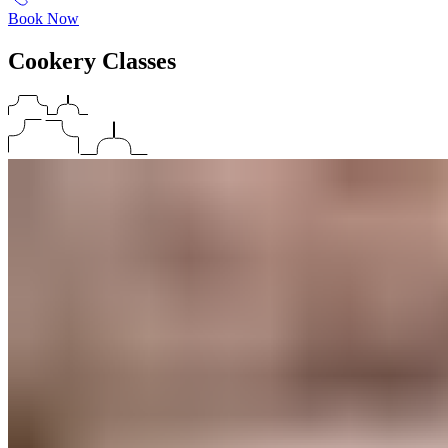
Book Now
Cookery Classes​​​​‌ ‍ ​‍​‍‌‍ ‌ ​‍‌‍‍‌‌‍‌ ‌‍‍‌‌‍ ‍​‍​‍​ ‍‍​‍​‍‌ ​ ‌‍​‌‌‍ ‍‌‍‍‌‌ ‌​‌ ‍‌​‍ ‍‌‍‍‌‌‍ ​‍​‍​‍ ​​‍​‍‌‍‍​‌ ​‍‌‍‌‌‌‍‌‍​‍​‍​ ‍‍​‍​‍‌‍‍​‌ ‌​‌ ‌​‌ ​​‌ ​ ​ ‍‍​‍ ​‍ ‌‍ ​​‍ ‌‌‍​‌‌‍ ‍‌‍‌​​‍ ‌‌ ​‍​‍ ‌‌‍‍​‌‍ ‌ ‌​‌‍‌‌‌‍ ​‌ ​ ​‍ ‌‌ ​ ‌ ‌​‌ ‌‌‌‍‌​‌‍‍‌‌‍ ​‍ ‍‌ ‌‍‌‍‌‌‌ ​‍‌‍​ ‌‍‌‌‌‍ ​​‍ ‍‌‍​‌‌ ​​‌ ​​​‍ ‌‍‍‌‌‍ ‍‌ ‌​‌‍‌‌‌‍ ‍‌ ‌​​‍ ‌‍‌‌‌‍‌​‌‍‍‌‌ ‌​​‍ ‌‍ ‌‌‍ ‌‍‌​‌‍‌‌​ ‌‌ ​​‌ ​‍‌‍‌‌‌ ​ ‌‍‌‌‌‍ ‍‌ ‌​‌‍​‌‌ ‌​‌‍‍‌‌‍ ‌‍ ‍​ ‍ ‌‍‍‌‌‍‌​​ ‌‌‍‍​‌‍ ‌ ‌​‌‍‌‌‌‍ ​‌​​ ‌‍ ​‌‍​‌‌ ​ ‌ ​ ‌​‍‌‌‍ ‍‌‍‌​‌‍‌‌‌ ‍​​‍ ‌​ ‍‌​ ​ ​ ‌‌​ ‌‌​ ​‍‌‍​‌​ ‌‍‌‍​ ​‍ ‌​ ​​​ ​‌‌‍‌​​ ‍‌​‍ ‌​ ‌​​ ‌‍​ ‌‌‌‍‌​​‍ ‌‌‍​‍​ ‌ ​ ​ ​ ‌‍​‍ ‌​ ‌‍​ ‍​​ ‌​‌‍​‍‌‍​ ​ ‌‌​ ​‍‌‍​‍​ ‌‍​ ​​​ ‌‌​ ‌‌​ ‍ ‌ ‌​‌ ‍‌‌ ​​‌‍‌‌​ ‌‌‍‍​‌‍ ‌ ‌​‌‍‌‌‌‍ ​‌​​ ‌‍ ​‌‍​‌‌ ​ ‌ ​ ‌​‍‌‌‍ ‍‌‍‌​‌‍‌‌‌ ‍​​ ‍ ‌ ​​‌‍​‌‌ ‌​‌‍‍​​ ‌‌ ​​‌‍​‌‌‍‌ ‌‍‌‌‌​​‍‌ ‌‌‌‍‍‌‌‍ ​‌‍‌​‌‍‌‌‌ ​‍​‍‌‌​ ‌‌‌​​‍‌‌ ‌‍‍ ‌‍‌‌‌ ‍‌​‍‌‌​ ​ ‌​‌​​‍‌‌​ ​ ‌​‌​​‍‌‌​ ​‍​ ​‍‌‍​‍‌‍​‍​ ​​​ ​‍​ ‌‌​ ‌‍​ ​ ‌‍​ ​ ​‍​ ​​​ ‌‍​ ‍‌​‍‌‌​ ​‍​ ​‍​‍‌‌​ ‌‌‌​‌​​‍ ‍‌‍‍​‌‍‌‌‌‍​‌‌‍‌​‌‍‍‌‌‍ ‍‌‍‌ ​ ‌‍​‍‌‍​‌‌ ​ ‌‍‌‌‌‌‌‌‌ ​‍‌‍ ​​ ‌‌‍‍​‌ ‌​‌ ‌​‌ ​​‌ ​ ​‍‌‌​ ​ ‌​​‌​‍‌‌​ ​‍‌​‌‍​‍‌‌​ ​‍‌​‌‍‌‍ ​​‍ ‌‌‍​‌‌‍ ‍‌‍‌​​‍ ‌‌ ​‍​‍ ‌‌‍‍​‌‍ ‌ ‌​‌‍‌‌‌‍ ​‌ ​ ​‍ ‌‌ ​ ‌ ‌​‌ ‌‌‌‍‌​‌‍‍‌‌‍ ​‍ ‍‌ ‌‍‌‍‌‌‌ ​‍‌‍​ ‌‍‌‌‌‍ ​​‍ ‍‌‍​‌‌ ​​‌ ​​​‍‌‍‌‍‍‌‌‍‌​​ ‌‌‍‍​‌‍ ‌ ‌​‌‍‌‌‌‍ ​‌​​ ‌‍ ​‌‍​‌‌ ​ ‌ ​ ‌​‍‌‌‍ ‍‌‍‌​‌‍‌‌‌ ‍​​‍ ‌​ ‍‌​ ​ ​ ‌‌​ ‌‌​ ​‍‌‍​‌​ ‌‍‌‍​ ​‍ ‌​ ​​​ ​‌‌‍‌​​ ‍‌​‍ ‌​ ‌​​ ‌‍​ ‌‌‌‍‌​​‍ ‌‌‍​‍​ ‌ ​ ​ ​ ‌‍​‍ ‌​ ‌‍​ ‍​​ ‌​‌‍​‍‌‍​ ​ ‌‌​ ​‍‌‍​‍​ ‌‍​ ​​​ ‌‌​ ‌‌​‍‌‍‌ ‌​‌ ‍‌‌ ​​‌‍‌‌​ ‌‌‍‍​‌‍ ‌ ‌​‌‍‌‌‌‍ ​‌​​ ‌‍ ​‌‍​‌‌ ​ ‌ ​ ‌​‍‌‌‍ ‍‌‍‌​‌‍‌‌‌ ‍​​‍‌‍‌ ​​‌‍​‌‌ ‌​‌‍‍​​ ‌‌ ​​‌‍​‌‌‍‌ ‌‍‌‌‌​​‍‌ ‌‌‌‍‍‌‌‍ ​‌‍‌​‌‍‌‌‌ ​‍​‍‌‌​ ‌‌‌​​‍‌‌ ‌‍‍ ‌‍‌‌‌ ‍‌​‍‌‌​ ​ ‌​‌​​‍‌‌​ ​ ‌​‌​​‍‌‌​ ​‍​ ​‍‌‍​‍‌‍​‍​ ​​​ ​‍​ ‌‌​ ‌‍​ ​ ‌‍​ ​ ​‍​ ​​​ ‌‍​ ‍‌​‍‌‌​ ​‍​ ​‍​‍‌‌​ ‌‌‌​‌​​‍ ‍‌‍‍​‌‍‌‌‌‍​‌‌‍‌​‌‍‍‌‌‍ ‍‌‍‌ ​‍‌‍‌ ​​‌‍‌‌‌ ​‍‌ ​ ‌ ​​‌‍‌‌‌‍​ ‌ ‌​‌‍‍‌‌ ‌‍‌‍‌‌​ ‌‌ ​​‌ ‌‌‌‍​‍‌‍ ​‌‍‍‌‌ ​ ‌‍‍​‌‍‌‌‌‍‌​​‍​‍‌ ‌