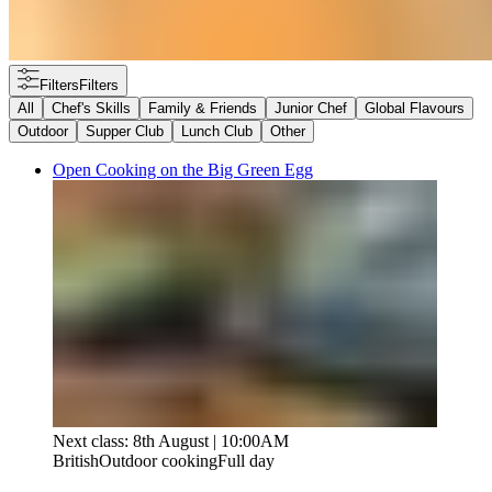
Filters
Filters
All
Chef's Skills​​​​‌ ‍ ​‍​‍‌‍ ‌ ​‍‌‍‍‌‌‍‌ ‌‍‍‌‌‍ ‍​‍​‍​ ‍‍​‍​‍‌ ​ ‌‍​‌‌‍ ‍‌‍‍‌‌ ‌​‌ ‍‌​‍ ‍‌‍‍‌‌‍ ​‍​‍​‍ ​​‍​‍‌‍‍​‌ ​‍‌‍‌‌‌‍‌‍​‍​‍​ ‍‍​‍​‍‌‍‍​‌ ‌​‌ ‌​‌ ​​‌ ​ ​ ‍‍​‍ ​‍ ‌‍ ​​‍ ‌‌‍​‌‌‍ ‍‌‍‌​​‍ ‌‌ ​‍​‍ ‌‌‍‍​‌‍ ‌ ‌​‌‍‌‌‌‍ ​‌ ​ ​‍ ‌‌ ​ ‌ ‌​‌ ‌‌‌‍‌​‌‍‍‌‌‍ ​‍ ‍‌ ‌‍‌‍‌‌‌ ​‍‌‍​ ‌‍‌‌‌‍ ​​‍ ‍‌‍​‌‌ ​​‌ ​​​‍ ‌‍‍‌‌‍ ‍‌ ‌​‌‍‌‌‌‍ ‍‌ ‌​​‍ ‌‍‌‌‌‍‌​‌‍‍‌‌ ‌​​‍ ‌‍ ‌‌‍ ‌‍‌​‌‍‌‌​ ‌‌ ​​‌ ​‍‌‍‌‌‌ ​ ‌‍‌‌‌‍ ‍‌ ‌​‌‍​‌‌ ‌​‌‍‍‌‌‍ ‌‍ ‍​ ‍ ‌‍‍‌‌‍‌​​ ‌‌‍​‌​ ‍​​ ‌​‌‍​‍​ ‍‌​ ​‌​ ​‍‌‍​‍​‍ ‌‌‍​ ​ ‍‌‌‍​‌​ ​‌​‍ ‌​ ‌​‌‍​‌​ ​‍‌‍​‌​‍ ‌​ ‍​​ ‌​​ ​‍‌‍‌‍​‍ ‌​ ​‍‌‍​‌​ ‍‌‌‍‌‍​ ​‍‌‍​ ​ ‌‍​ ‍‌‌‍​ ​ ​ ​ ‌ ​ ​‌​ ‍ ‌ ‌​‌ ‍‌‌ ​​‌‍‌‌​ ‌‌‍‍​‌‍ ‌ ‌​‌‍‌‌‌‍ ​‌​​ ‌‍ ​‌‍​‌‌ ​ ‌ ​ ‌​​ ‌‍​‌‌ ‌​‌‍‌‌‌‍‌ ‌‍ ‌ ​‍‌ ‍‌​ ‍ ‌ ​​‌‍​‌‌ ‌​‌‍‍​​ ‌‌ ‌​‌‍‍‌‌ ‌​‌‍ ​‌‍‌‌​ ‌‍​‍‌‍​‌‌ ​ ‌‍‌‌‌‌‌‌‌ ​‍‌‍ ​​ ‌‌‍‍​‌ ‌​‌ ‌​‌ ​​‌ ​ ​‍‌‌​ ​ ‌​​‌​‍‌‌​ ​‍‌​‌‍​‍‌‌​ ​‍‌​‌‍‌‍ ​​‍ ‌‌‍​‌‌‍ ‍‌‍‌​​‍ ‌‌ ​‍​‍ ‌‌‍‍​‌‍ ‌ ‌​‌‍‌‌‌‍ ​‌ ​ ​‍ ‌‌ ​ ‌ ‌​‌ ‌‌‌‍‌​‌‍‍‌‌‍ ​‍ ‍‌ ‌‍‌‍‌‌‌ ​‍‌‍​ ‌‍‌‌‌‍ ​​‍ ‍‌‍​‌‌ ​​‌ ​​​‍‌‍‌‍‍‌‌‍‌​​ ‌‌‍​‌​ ‍​​ ‌​‌‍​‍​ ‍‌​ ​‌​ ​‍‌‍​‍​‍ ‌‌‍​ ​ ‍‌‌‍​‌​ ​‌​‍ ‌​ ‌​‌‍​‌​ ​‍‌‍​‌​‍ ‌​ ‍​​ ‌​​ ​‍‌‍‌‍​‍ ‌​ ​‍‌‍​‌​ ‍‌‌‍‌‍​ ​‍‌‍​ ​ ‌‍​ ‍‌‌‍​ ​ ​ ​ ‌ ​ ​‌​‍‌‍‌ ‌​‌ ‍‌‌ ​​‌‍‌‌​ ‌‌‍‍​‌‍ ‌ ‌​‌‍‌‌‌‍ ​‌​​ ‌‍ ​‌‍​‌‌ ​ ‌ ​ ‌​​ ‌‍​‌‌ ‌​‌‍‌‌‌‍‌ ‌‍ ‌ ​‍‌ ‍‌​‍‌‍‌ ​​‌‍​‌‌ ‌​‌‍‍​​ ‌‌ ‌​‌‍‍‌‌ ‌​‌‍ ​‌‍‌‌​‍‌‍‌ ​​‌‍‌‌‌ ​‍‌ ​ ‌ ​​‌‍‌‌‌‍​ ‌ ‌​‌‍‍‌‌ ‌‍‌‍‌‌​ ‌‌ ​​‌ ‌‌‌‍​‍‌‍ ​‌‍‍‌‌ ​ ‌‍‍​‌‍‌‌‌‍‌​​‍​‍‌ ‌
Family & Friends​​​​‌ ‍ ​‍​‍‌‍ ‌ ​‍‌‍‍‌‌‍‌ ‌‍‍‌‌‍ ‍​‍​‍​ ‍‍​‍​‍‌ ​ ‌‍​‌‌‍ ‍‌‍‍‌‌ ‌​‌ ‍‌​‍ ‍‌‍‍‌‌‍ ​‍​‍​‍ ​​‍​‍‌‍‍​‌ ​‍‌‍‌‌‌‍‌‍​‍​‍​ ‍‍​‍​‍‌‍‍​‌ ‌​‌ ‌​‌ ​​‌ ​ ​ ‍‍​‍ ​‍ ‌‍ ​​‍ ‌‌‍​‌‌‍ ‍‌‍‌​​‍ ‌‌ ​‍​‍ ‌‌‍‍​‌‍ ‌ ‌​‌‍‌‌‌‍ ​‌ ​ ​‍ ‌‌ ​ ‌ ‌​‌ ‌‌‌‍‌​‌‍‍‌‌‍ ​‍ ‍‌ ‌‍‌‍‌‌‌ ​‍‌‍​ ‌‍‌‌‌‍ ​​‍ ‍‌‍​‌‌ ​​‌ ​​​‍ ‌‍‍‌‌‍ ‍‌ ‌​‌‍‌‌‌‍ ‍‌ ‌​​‍ ‌‍‌‌‌‍‌​‌‍‍‌‌ ‌​​‍ ‌‍ ‌‌‍ ‌‍‌​‌‍‌‌​ ‌‌ ​​‌ ​‍‌‍‌‌‌ ​ ‌‍‌‌‌‍ ‍‌ ‌​‌‍​‌‌ ‌​‌‍‍‌‌‍ ‌‍ ‍​ ‍ ‌‍‍‌‌‍‌​​ ‌‌‍‌‍‌‍​ ​ ​‍​ ‍​​ ‌ ​ ‌‌​ ‍‌‌‍​‌​‍ ‌‌‍‌​‌‍​ ‌‍​ ‌‍​‍​‍ ‌​ ‌​‌‍‌‌​ ‌‍‌‍‌‍​‍ ‌​ ‍​‌‍​ ‌‍‌​‌‍‌​​‍ ‌‌‍​‍​ ​‌‌‍​‍​ ​​​ ‌ ‌‍‌‌​ ‌ ​ ‌​​ ‌ ​ ​ ​ ‍​​ ​‌​ ‍ ‌ ‌​‌ ‍‌‌ ​​‌‍‌‌​ ‌‌‍‍​‌‍ ‌ ‌​‌‍‌‌‌‍ ​‌​​ ‌‍ ​‌‍​‌‌ ​ ‌ ​ ‌​​ ‌‍​‌‌ ‌​‌‍‌‌‌‍‌ ‌‍ ‌ ​‍‌ ‍‌​ ‍ ‌ ​​‌‍​‌‌ ‌​‌‍‍​​ ‌‌ ‌​‌‍‍‌‌ ‌​‌‍ ​‌‍‌‌​ ‌‍​‍‌‍​‌‌ ​ ‌‍‌‌‌‌‌‌‌ ​‍‌‍ ​​ ‌‌‍‍​‌ ‌​‌ ‌​‌ ​​‌ ​ ​‍‌‌​ ​ ‌​​‌​‍‌‌​ ​‍‌​‌‍​‍‌‌​ ​‍‌​‌‍‌‍ ​​‍ ‌‌‍​‌‌‍ ‍‌‍‌​​‍ ‌‌ ​‍​‍ ‌‌‍‍​‌‍ ‌ ‌​‌‍‌‌‌‍ ​‌ ​ ​‍ ‌‌ ​ ‌ ‌​‌ ‌‌‌‍‌​‌‍‍‌‌‍ ​‍ ‍‌ ‌‍‌‍‌‌‌ ​‍‌‍​ ‌‍‌‌‌‍ ​​‍ ‍‌‍​‌‌ ​​‌ ​​​‍‌‍‌‍‍‌‌‍‌​​ ‌‌‍‌‍‌‍​ ​ ​‍​ ‍​​ ‌ ​ ‌‌​ ‍‌‌‍​‌​‍ ‌‌‍‌​‌‍​ ‌‍​ ‌‍​‍​‍ ‌​ ‌​‌‍‌‌​ ‌‍‌‍‌‍​‍ ‌​ ‍​‌‍​ ‌‍‌​‌‍‌​​‍ ‌‌‍​‍​ ​‌‌‍​‍​ ​​​ ‌ ‌‍‌‌​ ‌ ​ ‌​​ ‌ ​ ​ ​ ‍​​ ​‌​‍‌‍‌ ‌​‌ ‍‌‌ ​​‌‍‌‌​ ‌‌‍‍​‌‍ ‌ ‌​‌‍‌‌‌‍ ​‌​​ ‌‍ ​‌‍​‌‌ ​ ‌ ​ ‌​​ ‌‍​‌‌ ‌​‌‍‌‌‌‍‌ ‌‍ ‌ ​‍‌ ‍‌​‍‌‍‌ ​​‌‍​‌‌ ‌​‌‍‍​​ ‌‌ ‌​‌‍‍‌‌ ‌​‌‍ ​‌‍‌‌​‍‌‍‌ ​​‌‍‌‌‌ ​‍‌ ​ ‌ ​​‌‍‌‌‌‍​ ‌ ‌​‌‍‍‌‌ ‌‍‌‍‌‌​ ‌‌ ​​‌ ‌‌‌‍​‍‌‍ ​‌‍‍‌‌ ​ ‌‍‍​‌‍‌‌‌‍‌​​‍​‍‌ ‌
Junior Chef​​​​‌ ‍ ​‍​‍‌‍ ‌ ​‍‌‍‍‌‌‍‌ ‌‍‍‌‌‍ ‍​‍​‍​ ‍‍​‍​‍‌ ​ ‌‍​‌‌‍ ‍‌‍‍‌‌ ‌​‌ ‍‌​‍ ‍‌‍‍‌‌‍ ​‍​‍​‍ ​​‍​‍‌‍‍​‌ ​‍‌‍‌‌‌‍‌‍​‍​‍​ ‍‍​‍​‍‌‍‍​‌ ‌​‌ ‌​‌ ​​‌ ​ ​ ‍‍​‍ ​‍ ‌‍ ​​‍ ‌‌‍​‌‌‍ ‍‌‍‌​​‍ ‌‌ ​‍​‍ ‌‌‍‍​‌‍ ‌ ‌​‌‍‌‌‌‍ ​‌ ​ ​‍ ‌‌ ​ ‌ ‌​‌ ‌‌‌‍‌​‌‍‍‌‌‍ ​‍ ‍‌ ‌‍‌‍‌‌‌ ​‍‌‍​ ‌‍‌‌‌‍ ​​‍ ‍‌‍​‌‌ ​​‌ ​​​‍ ‌‍‍‌‌‍ ‍‌ ‌​‌‍‌‌‌‍ ‍‌ ‌​​‍ ‌‍‌‌‌‍‌​‌‍‍‌‌ ‌​​‍ ‌‍ ‌‌‍ ‌‍‌​‌‍‌‌​ ‌‌ ​​‌ ​‍‌‍‌‌‌ ​ ‌‍‌‌‌‍ ‍‌ ‌​‌‍​‌‌ ‌​‌‍‍‌‌‍ ‌‍ ‍​ ‍ ‌‍‍‌‌‍‌​​ ‌‌‍‌‍‌‍​ ​ ‌ ​ ​​‌‍‌​‌‍‌‌​ ‍‌‌‍​ ​‍ ‌‌‍​‍​ ​ ‌‍‌‍​ ​‌​‍ ‌​ ‌​‌‍​‍​ ‌‍​ ‍​​‍ ‌​ ‍​‌‍​ ​ ‍​​ ‌​​‍ ‌​ ​‌​ ​ ​ ‍​‌‍​‍​ ​ ​ ‍‌​ ‌​‌‍​ ​ ‌​​ ​ ​ ‍‌​ ​​​ ‍ ‌ ‌​‌ ‍‌‌ ​​‌‍‌‌​ ‌‌‍‍​‌‍ ‌ ‌​‌‍‌‌‌‍ ​‌​​ ‌‍ ​‌‍​‌‌ ​ ‌ ​ ‌​​ ‌‍​‌‌ ‌​‌‍‌‌‌‍‌ ‌‍ ‌ ​‍‌ ‍‌​ ‍ ‌ ​​‌‍​‌‌ ‌​‌‍‍​​ ‌‌ ‌​‌‍‍‌‌ ‌​‌‍ ​‌‍‌‌​ ‌‍​‍‌‍​‌‌ ​ ‌‍‌‌‌‌‌‌‌ ​‍‌‍ ​​ ‌‌‍‍​‌ ‌​‌ ‌​‌ ​​‌ ​ ​‍‌‌​ ​ ‌​​‌​‍‌‌​ ​‍‌​‌‍​‍‌‌​ ​‍‌​‌‍‌‍ ​​‍ ‌‌‍​‌‌‍ ‍‌‍‌​​‍ ‌‌ ​‍​‍ ‌‌‍‍​‌‍ ‌ ‌​‌‍‌‌‌‍ ​‌ ​ ​‍ ‌‌ ​ ‌ ‌​‌ ‌‌‌‍‌​‌‍‍‌‌‍ ​‍ ‍‌ ‌‍‌‍‌‌‌ ​‍‌‍​ ‌‍‌‌‌‍ ​​‍ ‍‌‍​‌‌ ​​‌ ​​​‍‌‍‌‍‍‌‌‍‌​​ ‌‌‍‌‍‌‍​ ​ ‌ ​ ​​‌‍‌​‌‍‌‌​ ‍‌‌‍​ ​‍ ‌‌‍​‍​ ​ ‌‍‌‍​ ​‌​‍ ‌​ ‌​‌‍​‍​ ‌‍​ ‍​​‍ ‌​ ‍​‌‍​ ​ ‍​​ ‌​​‍ ‌​ ​‌​ ​ ​ ‍​‌‍​‍​ ​ ​ ‍‌​ ‌​‌‍​ ​ ‌​​ ​ ​ ‍‌​ ​​​‍‌‍‌ ‌​‌ ‍‌‌ ​​‌‍‌‌​ ‌‌‍‍​‌‍ ‌ ‌​‌‍‌‌‌‍ ​‌​​ ‌‍ ​‌‍​‌‌ ​ ‌ ​ ‌​​ ‌‍​‌‌ ‌​‌‍‌‌‌‍‌ ‌‍ ‌ ​‍‌ ‍‌​‍‌‍‌ ​​‌‍​‌‌ ‌​‌‍‍​​ ‌‌ ‌​‌‍‍‌‌ ‌​‌‍ ​‌‍‌‌​‍‌‍‌ ​​‌‍‌‌‌ ​‍‌ ​ ‌ ​​‌‍‌‌‌‍​ ‌ ‌​‌‍‍‌‌ ‌‍‌‍‌‌​ ‌‌ ​​‌ ‌‌‌‍​‍‌‍ ​‌‍‍‌‌ ​ ‌‍‍​‌‍‌‌‌‍‌​​‍​‍‌ ‌
Global Flavours​​​​‌ ‍ ​‍​‍‌‍ ‌ ​‍‌‍‍‌‌‍‌ ‌‍‍‌‌‍ ‍​‍​‍​ ‍‍​‍​‍‌ ​ ‌‍​‌‌‍ ‍‌‍‍‌‌ ‌​‌ ‍‌​‍ ‍‌‍‍‌‌‍ ​‍​‍​‍ ​​‍​‍‌‍‍​‌ ​‍‌‍‌‌‌‍‌‍​‍​‍​ ‍‍​‍​‍‌‍‍​‌ ‌​‌ ‌​‌ ​​‌ ​ ​ ‍‍​‍ ​‍ ‌‍ ​​‍ ‌‌‍​‌‌‍ ‍‌‍‌​​‍ ‌‌ ​‍​‍ ‌‌‍‍​‌‍ ‌ ‌​‌‍‌‌‌‍ ​‌ ​ ​‍ ‌‌ ​ ‌ ‌​‌ ‌‌‌‍‌​‌‍‍‌‌‍ ​‍ ‍‌ ‌‍‌‍‌‌‌ ​‍‌‍​ ‌‍‌‌‌‍ ​​‍ ‍‌‍​‌‌ ​​‌ ​​​‍ ‌‍‍‌‌‍ ‍‌ ‌​‌‍‌‌‌‍ ‍‌ ‌​​‍ ‌‍‌‌‌‍‌​‌‍‍‌‌ ‌​​‍ ‌‍ ‌‌‍ ‌‍‌​‌‍‌‌​ ‌‌ ​​‌ ​‍‌‍‌‌‌ ​ ‌‍‌‌‌‍ ‍‌ ‌​‌‍​‌‌ ‌​‌‍‍‌‌‍ ‌‍ ‍​ ‍ ‌‍‍‌‌‍‌​​ ‌​ ​ ‌‍​‌‌‍​‌​ ‍​‌‍​ ‌‍‌‌‌‍​‍​ ‌‍​‍ ‌‌‍​‍​ ‌ ​ ​‍​ ​ ​‍ ‌​ ‌​​ ‌ ​ ‍‌​ ​ ​‍ ‌​ ‍‌‌‍​‍‌‍‌‍‌‍‌‍​‍ ‌‌‍‌‍​ ‍‌​ ​ ​ ​‌​ ‌​‌‍‌‌​ ‍‌​ ‍​‌‍‌​​ ‍​​ ​‍​ ‌​​ ‍ ‌ ‌​‌ ‍‌‌ ​​‌‍‌‌​ ‌‌‍‍​‌‍ ‌ ‌​‌‍‌‌‌‍ ​‌​​ ‌‍ ​‌‍​‌‌ ​ ‌ ​ ‌​​ ‌‍​‌‌ ‌​‌‍‌‌‌‍‌ ‌‍ ‌ ​‍‌ ‍‌​ ‍ ‌ ​​‌‍​‌‌ ‌​‌‍‍​​ ‌‌ ‌​‌‍‍‌‌ ‌​‌‍ ​‌‍‌‌​ ‌‍​‍‌‍​‌‌ ​ ‌‍‌‌‌‌‌‌‌ ​‍‌‍ ​​ ‌‌‍‍​‌ ‌​‌ ‌​‌ ​​‌ ​ ​‍‌‌​ ​ ‌​​‌​‍‌‌​ ​‍‌​‌‍​‍‌‌​ ​‍‌​‌‍‌‍ ​​‍ ‌‌‍​‌‌‍ ‍‌‍‌​​‍ ‌‌ ​‍​‍ ‌‌‍‍​‌‍ ‌ ‌​‌‍‌‌‌‍ ​‌ ​ ​‍ ‌‌ ​ ‌ ‌​‌ ‌‌‌‍‌​‌‍‍‌‌‍ ​‍ ‍‌ ‌‍‌‍‌‌‌ ​‍‌‍​ ‌‍‌‌‌‍ ​​‍ ‍‌‍​‌‌ ​​‌ ​​​‍‌‍‌‍‍‌‌‍‌​​ ‌​ ​ ‌‍​‌‌‍​‌​ ‍​‌‍​ ‌‍‌‌‌‍​‍​ ‌‍​‍ ‌‌‍​‍​ ‌ ​ ​‍​ ​ ​‍ ‌​ ‌​​ ‌ ​ ‍‌​ ​ ​‍ ‌​ ‍‌‌‍​‍‌‍‌‍‌‍‌‍​‍ ‌‌‍‌‍​ ‍‌​ ​ ​ ​‌​ ‌​‌‍‌‌​ ‍‌​ ‍​‌‍‌​​ ‍​​ ​‍​ ‌​​‍‌‍‌ ‌​‌ ‍‌‌ ​​‌‍‌‌​ ‌‌‍‍​‌‍ ‌ ‌​‌‍‌‌‌‍ ​‌​​ ‌‍ ​‌‍​‌‌ ​ ‌ ​ ‌​​ ‌‍​‌‌ ‌​‌‍‌‌‌‍‌ ‌‍ ‌ ​‍‌ ‍‌​‍‌‍‌ ​​‌‍​‌‌ ‌​‌‍‍​​ ‌‌ ‌​‌‍‍‌‌ ‌​‌‍ ​‌‍‌‌​‍‌‍‌ ​​‌‍‌‌‌ ​‍‌ ​ ‌ ​​‌‍‌‌‌‍​ ‌ ‌​‌‍‍‌‌ ‌‍‌‍‌‌​ ‌‌ ​​‌ ‌‌‌‍​‍‌‍ ​‌‍‍‌‌ ​ ‌‍‍​‌‍‌‌‌‍‌​​‍​‍‌ ‌
Outdoor​​​​‌ ‍ ​‍​‍‌‍ ‌ ​‍‌‍‍‌‌‍‌ ‌‍‍‌‌‍ ‍​‍​‍​ ‍‍​‍​‍‌ ​ ‌‍​‌‌‍ ‍‌‍‍‌‌ ‌​‌ ‍‌​‍ ‍‌‍‍‌‌‍ ​‍​‍​‍ ​​‍​‍‌‍‍​‌ ​‍‌‍‌‌‌‍‌‍​‍​‍​ ‍‍​‍​‍‌‍‍​‌ ‌​‌ ‌​‌ ​​‌ ​ ​ ‍‍​‍ ​‍ ‌‍ ​​‍ ‌‌‍​‌‌‍ ‍‌‍‌​​‍ ‌‌ ​‍​‍ ‌‌‍‍​‌‍ ‌ ‌​‌‍‌‌‌‍ ​‌ ​ ​‍ ‌‌ ​ ‌ ‌​‌ ‌‌‌‍‌​‌‍‍‌‌‍ ​‍ ‍‌ ‌‍‌‍‌‌‌ ​‍‌‍​ ‌‍‌‌‌‍ ​​‍ ‍‌‍​‌‌ ​​‌ ​​​‍ ‌‍‍‌‌‍ ‍‌ ‌​‌‍‌‌‌‍ ‍‌ ‌​​‍ ‌‍‌‌‌‍‌​‌‍‍‌‌ ‌​​‍ ‌‍ ‌‌‍ ‌‍‌​‌‍‌‌​ ‌‌ ​​‌ ​‍‌‍‌‌‌ ​ ‌‍‌‌‌‍ ‍‌ ‌​‌‍​‌‌ ‌​‌‍‍‌‌‍ ‌‍ ‍​ ‍ ‌‍‍‌‌‍‌​​ ‌​ ‌​‌‍​ ​ ​‌‌‍‌‍‌‍​ ‌‍​ ​ ‌‍​ ​‌​‍ ‌​ ‌ ​ ​ ‌‍‌​‌‍​‌​‍ ‌​ ‌​​ ‌ ​ ‌‍‌‍‌‌​‍ ‌‌‍​‍‌‍​ ‌‍‌‌‌‍‌​​‍ ‌​ ​‌‌‍‌​​ ‍‌​ ‌ ​ ‌ ​ ​‍​ ‌​‌‍​‌‌‍​‍​ ‍‌​ ‍‌​ ‍‌​ ‍ ‌ ‌​‌ ‍‌‌ ​​‌‍‌‌​ ‌‌‍‍​‌‍ ‌ ‌​‌‍‌‌‌‍ ​‌​​ ‌‍ ​‌‍​‌‌ ​ ‌ ​ ‌​​ ‌‍​‌‌ ‌​‌‍‌‌‌‍‌ ‌‍ ‌ ​‍‌ ‍‌​ ‍ ‌ ​​‌‍​‌‌ ‌​‌‍‍​​ ‌‌ ‌​‌‍‍‌‌ ‌​‌‍ ​‌‍‌‌​ ‌‍​‍‌‍​‌‌ ​ ‌‍‌‌‌‌‌‌‌ ​‍‌‍ ​​ ‌‌‍‍​‌ ‌​‌ ‌​‌ ​​‌ ​ ​‍‌‌​ ​ ‌​​‌​‍‌‌​ ​‍‌​‌‍​‍‌‌​ ​‍‌​‌‍‌‍ ​​‍ ‌‌‍​‌‌‍ ‍‌‍‌​​‍ ‌‌ ​‍​‍ ‌‌‍‍​‌‍ ‌ ‌​‌‍‌‌‌‍ ​‌ ​ ​‍ ‌‌ ​ ‌ ‌​‌ ‌‌‌‍‌​‌‍‍‌‌‍ ​‍ ‍‌ ‌‍‌‍‌‌‌ ​‍‌‍​ ‌‍‌‌‌‍ ​​‍ ‍‌‍​‌‌ ​​‌ ​​​‍‌‍‌‍‍‌‌‍‌​​ ‌​ ‌​‌‍​ ​ ​‌‌‍‌‍‌‍​ ‌‍​ ​ ‌‍​ ​‌​‍ ‌​ ‌ ​ ​ ‌‍‌​‌‍​‌​‍ ‌​ ‌​​ ‌ ​ ‌‍‌‍‌‌​‍ ‌‌‍​‍‌‍​ ‌‍‌‌‌‍‌​​‍ ‌​ ​‌‌‍‌​​ ‍‌​ ‌ ​ ‌ ​ ​‍​ ‌​‌‍​‌‌‍​‍​ ‍‌​ ‍‌​ ‍‌​‍‌‍‌ ‌​‌ ‍‌‌ ​​‌‍‌‌​ ‌‌‍‍​‌‍ ‌ ‌​‌‍‌‌‌‍ ​‌​​ ‌‍ ​‌‍​‌‌ ​ ‌ ​ ‌​​ ‌‍​‌‌ ‌​‌‍‌‌‌‍‌ ‌‍ ‌ ​‍‌ ‍‌​‍‌‍‌ ​​‌‍​‌‌ ‌​‌‍‍​​ ‌‌ ‌​‌‍‍‌‌ ‌​‌‍ ​‌‍‌‌​‍‌‍‌ ​​‌‍‌‌‌ ​‍‌ ​ ‌ ​​‌‍‌‌‌‍​ ‌ ‌​‌‍‍‌‌ ‌‍‌‍‌‌​ ‌‌ ​​‌ ‌‌‌‍​‍‌‍ ​‌‍‍‌‌ ​ ‌‍‍​‌‍‌‌‌‍‌​​‍​‍‌ ‌
Supper Club​​​​‌ ‍ ​‍​‍‌‍ ‌ ​‍‌‍‍‌‌‍‌ ‌‍‍‌‌‍ ‍​‍​‍​ ‍‍​‍​‍‌ ​ ‌‍​‌‌‍ ‍‌‍‍‌‌ ‌​‌ ‍‌​‍ ‍‌‍‍‌‌‍ ​‍​‍​‍ ​​‍​‍‌‍‍​‌ ​‍‌‍‌‌‌‍‌‍​‍​‍​ ‍‍​‍​‍‌‍‍​‌ ‌​‌ ‌​‌ ​​‌ ​ ​ ‍‍​‍ ​‍ ‌‍ ​​‍ ‌‌‍​‌‌‍ ‍‌‍‌​​‍ ‌‌ ​‍​‍ ‌‌‍‍​‌‍ ‌ ‌​‌‍‌‌‌‍ ​‌ ​ ​‍ ‌‌ ​ ‌ ‌​‌ ‌‌‌‍‌​‌‍‍‌‌‍ ​‍ ‍‌ ‌‍‌‍‌‌‌ ​‍‌‍​ ‌‍‌‌‌‍ ​​‍ ‍‌‍​‌‌ ​​‌ ​​​‍ ‌‍‍‌‌‍ ‍‌ ‌​‌‍‌‌‌‍ ‍‌ ‌​​‍ ‌‍‌‌‌‍‌​‌‍‍‌‌ ‌​​‍ ‌‍ ‌‌‍ ‌‍‌​‌‍‌‌​ ‌‌ ​​‌ ​‍‌‍‌‌‌ ​ ‌‍‌‌‌‍ ‍‌ ‌​‌‍​‌‌ ‌​‌‍‍‌‌‍ ‌‍ ‍​ ‍ ‌‍‍‌‌‍‌​​ ‌‌‍​ ​ ​ ‌‍‌​​ ​ ​ ‌​​ ​​​ ​‌​ ‌‌​‍ ‌​ ​ ​ ‌‌‌‍​ ​ ​ ​‍ ‌​ ‌​‌‍‌​​ ​ ​ ​‌​‍ ‌‌‍​‍‌‍‌‍​ ​‍​ ​​​‍ ‌‌‍​ ​ ​​​ ‍‌‌‍​‌​ ‌‍​ ‌ ‌‍​ ‌‍​ ​ ​​​ ‌​​ ​​​ ‌‌​ ‍ ‌ ‌​‌ ‍‌‌ ​​‌‍‌‌​ ‌‌‍‍​‌‍ ‌ ‌​‌‍‌‌‌‍ ​‌​​ ‌‍ ​‌‍​‌‌ ​ ‌ ​ ‌​​ ‌‍​‌‌ ‌​‌‍‌‌‌‍‌ ‌‍ ‌ ​‍‌ ‍‌​ ‍ ‌ ​​‌‍​‌‌ ‌​‌‍‍​​ ‌‌ ‌​‌‍‍‌‌ ‌​‌‍ ​‌‍‌‌​ ‌‍​‍‌‍​‌‌ ​ ‌‍‌‌‌‌‌‌‌ ​‍‌‍ ​​ ‌‌‍‍​‌ ‌​‌ ‌​‌ ​​‌ ​ ​‍‌‌​ ​ ‌​​‌​‍‌‌​ ​‍‌​‌‍​‍‌‌​ ​‍‌​‌‍‌‍ ​​‍ ‌‌‍​‌‌‍ ‍‌‍‌​​‍ ‌‌ ​‍​‍ ‌‌‍‍​‌‍ ‌ ‌​‌‍‌‌‌‍ ​‌ ​ ​‍ ‌‌ ​ ‌ ‌​‌ ‌‌‌‍‌​‌‍‍‌‌‍ ​‍ ‍‌ ‌‍‌‍‌‌‌ ​‍‌‍​ ‌‍‌‌‌‍ ​​‍ ‍‌‍​‌‌ ​​‌ ​​​‍‌‍‌‍‍‌‌‍‌​​ ‌‌‍​ ​ ​ ‌‍‌​​ ​ ​ ‌​​ ​​​ ​‌​ ‌‌​‍ ‌​ ​ ​ ‌‌‌‍​ ​ ​ ​‍ ‌​ ‌​‌‍‌​​ ​ ​ ​‌​‍ ‌‌‍​‍‌‍‌‍​ ​‍​ ​​​‍ ‌‌‍​ ​ ​​​ ‍‌‌‍​‌​ ‌‍​ ‌ ‌‍​ ‌‍​ ​ ​​​ ‌​​ ​​​ ‌‌​‍‌‍‌ ‌​‌ ‍‌‌ ​​‌‍‌‌​ ‌‌‍‍​‌‍ ‌ ‌​‌‍‌‌‌‍ ​‌​​ ‌‍ ​‌‍​‌‌ ​ ‌ ​ ‌​​ ‌‍​‌‌ ‌​‌‍‌‌‌‍‌ ‌‍ ‌ ​‍‌ ‍‌​‍‌‍‌ ​​‌‍​‌‌ ‌​‌‍‍​​ ‌‌ ‌​‌‍‍‌‌ ‌​‌‍ ​‌‍‌‌​‍‌‍‌ ​​‌‍‌‌‌ ​‍‌ ​ ‌ ​​‌‍‌‌‌‍​ ‌ ‌​‌‍‍‌‌ ‌‍‌‍‌‌​ ‌‌ ​​‌ ‌‌‌‍​‍‌‍ ​‌‍‍‌‌ ​ ‌‍‍​‌‍‌‌‌‍‌​​‍​‍‌ ‌
Lunch Club​​​​‌ ‍ ​‍​‍‌‍ ‌ ​‍‌‍‍‌‌‍‌ ‌‍‍‌‌‍ ‍​‍​‍​ ‍‍​‍​‍‌ ​ ‌‍​‌‌‍ ‍‌‍‍‌‌ ‌​‌ ‍‌​‍ ‍‌‍‍‌‌‍ ​‍​‍​‍ ​​‍​‍‌‍‍​‌ ​‍‌‍‌‌‌‍‌‍​‍​‍​ ‍‍​‍​‍‌‍‍​‌ ‌​‌ ‌​‌ ​​‌ ​ ​ ‍‍​‍ ​‍ ‌‍ ​​‍ ‌‌‍​‌‌‍ ‍‌‍‌​​‍ ‌‌ ​‍​‍ ‌‌‍‍​‌‍ ‌ ‌​‌‍‌‌‌‍ ​‌ ​ ​‍ ‌‌ ​ ‌ ‌​‌ ‌‌‌‍‌​‌‍‍‌‌‍ ​‍ ‍‌ ‌‍‌‍‌‌‌ ​‍‌‍​ ‌‍‌‌‌‍ ​​‍ ‍‌‍​‌‌ ​​‌ ​​​‍ ‌‍‍‌‌‍ ‍‌ ‌​‌‍‌‌‌‍ ‍‌ ‌​​‍ ‌‍‌‌‌‍‌​‌‍‍‌‌ ‌​​‍ ‌‍ ‌‌‍ ‌‍‌​‌‍‌‌​ ‌‌ ​​‌ ​‍‌‍‌‌‌ ​ ‌‍‌‌‌‍ ‍‌ ‌​‌‍​‌‌ ‌​‌‍‍‌‌‍ ‌‍ ‍​ ‍ ‌‍‍‌‌‍‌​​ ‌​ ​‍​ ​ ‌‍‌​‌‍​ ​ ​‍‌‍​‌​ ‌ ‌‍‌‌​‍ ‌​ ‍​​ ‌‌​ ​​​ ‌‌​‍ ‌​ ‌​‌‍​ ​ ‌ ​ ​​​‍ ‌‌‍​‍​ ‍‌‌‍‌​​ ‍​​‍ ‌​ ‌ ‌‍​‌‌‍​ ​ ​‍​ ‌ ​ ‌​​ ​ ​ ‌ ‌‍​ ‌‍​ ​ ‌‍​ ‌‍​ ‍ ‌ ‌​‌ ‍‌‌ ​​‌‍‌‌​ ‌‌‍‍​‌‍ ‌ ‌​‌‍‌‌‌‍ ​‌​​ ‌‍ ​‌‍​‌‌ ​ ‌ ​ ‌​​ ‌‍​‌‌ ‌​‌‍‌‌‌‍‌ ‌‍ ‌ ​‍‌ ‍‌​ ‍ ‌ ​​‌‍​‌‌ ‌​‌‍‍​​ ‌‌ ‌​‌‍‍‌‌ ‌​‌‍ ​‌‍‌‌​ ‌‍​‍‌‍​‌‌ ​ ‌‍‌‌‌‌‌‌‌ ​‍‌‍ ​​ ‌‌‍‍​‌ ‌​‌ ‌​‌ ​​‌ ​ ​‍‌‌​ ​ ‌​​‌​‍‌‌​ ​‍‌​‌‍​‍‌‌​ ​‍‌​‌‍‌‍ ​​‍ ‌‌‍​‌‌‍ ‍‌‍‌​​‍ ‌‌ ​‍​‍ ‌‌‍‍​‌‍ ‌ ‌​‌‍‌‌‌‍ ​‌ ​ ​‍ ‌‌ ​ ‌ ‌​‌ ‌‌‌‍‌​‌‍‍‌‌‍ ​‍ ‍‌ ‌‍‌‍‌‌‌ ​‍‌‍​ ‌‍‌‌‌‍ ​​‍ ‍‌‍​‌‌ ​​‌ ​​​‍‌‍‌‍‍‌‌‍‌​​ ‌​ ​‍​ ​ ‌‍‌​‌‍​ ​ ​‍‌‍​‌​ ‌ ‌‍‌‌​‍ ‌​ ‍​​ ‌‌​ ​​​ ‌‌​‍ ‌​ ‌​‌‍​ ​ ‌ ​ ​​​‍ ‌‌‍​‍​ ‍‌‌‍‌​​ ‍​​‍ ‌​ ‌ ‌‍​‌‌‍​ ​ ​‍​ ‌ ​ ‌​​ ​ ​ ‌ ‌‍​ ‌‍​ ​ ‌‍​ ‌‍​‍‌‍‌ ‌​‌ ‍‌‌ ​​‌‍‌‌​ ‌‌‍‍​‌‍ ‌ ‌​‌‍‌‌‌‍ ​‌​​ ‌‍ ​‌‍​‌‌ ​ ‌ ​ ‌​​ ‌‍​‌‌ ‌​‌‍‌‌‌‍‌ ‌‍ ‌ ​‍‌ ‍‌​‍‌‍‌ ​​‌‍​‌‌ ‌​‌‍‍​​ ‌‌ ‌​‌‍‍‌‌ ‌​‌‍ ​‌‍‌‌​‍‌‍‌ ​​‌‍‌‌‌ ​‍‌ ​ ‌ ​​‌‍‌‌‌‍​ ‌ ‌​‌‍‍‌‌ ‌‍‌‍‌‌​ ‌‌ ​​‌ ‌‌‌‍​‍‌‍ ​‌‍‍‌‌ ​ ‌‍‍​‌‍‌‌‌‍‌​​‍​‍‌ ‌
Other
Open Cooking on the Big Green Egg​​​​‌ ‍ ​‍​‍‌‍ ‌ ​‍‌‍‍‌‌‍‌ ‌‍‍‌‌‍ ‍​‍​‍​ ‍‍​‍​‍‌ ​ ‌‍​‌‌‍ ‍‌‍‍‌‌ ‌​‌ ‍‌​‍ ‍‌‍‍‌‌‍ ​‍​‍​‍ ​​‍​‍‌‍‍​‌ ​‍‌‍‌‌‌‍‌‍​‍​‍​ ‍‍​‍​‍‌‍‍​‌ ‌​‌ ‌​‌ ​​‌ ​ ​ ‍‍​‍ ​‍ ‌‍ ​​‍ ‌‌‍​‌‌‍ ‍‌‍‌​​‍ ‌‌ ​‍​‍ ‌‌‍‍​‌‍ ‌ ‌​‌‍‌‌‌‍ ​‌ ​ ​‍ ‌‌ ​ ‌ ‌​‌ ‌‌‌‍‌​‌‍‍‌‌‍ ​‍ ‍‌ ‌‍‌‍‌‌‌ ​‍‌‍​ ‌‍‌‌‌‍ ​​‍ ‍‌‍​‌‌ ​​‌ ​​​‍ ‌‍‍‌‌‍ ‍‌ ‌​‌‍‌‌‌‍ ‍‌ ‌​​‍ ‌‍‌‌‌‍‌​‌‍‍‌‌ ‌​​‍ ‌‍ ‌‌‍ ‌‍‌​‌‍‌‌​ ‌‌ ​​‌ ​‍‌‍‌‌‌ ​ ‌‍‌‌‌‍ ‍‌ ‌​‌‍​‌‌ ‌​‌‍‍‌‌‍ ‌‍ ‍​ ‍ ‌‍‍‌‌‍‌​​ ‌‌‍‌‍​ ​‍‌‍‌‍​ ‍​‌‍‌‍​ ​‍​ ‌‍​ ​ ​‍ ‌‌‍​ ​ ​ ‌‍‌‌​ ‍​​‍ ‌​ ‌​‌‍‌‍​ ​‌​ ‍‌​‍ ‌‌‍​‌​ ‌​​ ​‍​ ‌‍​‍ ‌‌‍​‌‌‍​‍​ ‍​​ ‌ ‌‍​‍‌‍​‍‌‍‌‌​ ‌‌​ ‌​​ ​ ​ ‌ ​ ‍‌​ ‍ ‌ ‌​‌ ‍‌‌ ​​‌‍‌‌​ ‌‌‍‍​‌‍ ‌ ‌​‌‍‌‌‌‍ ​‌​​ ‌‍ ​‌‍​‌‌ ​ ‌ ​ ​ ‍ ‌ ​​‌‍​‌‌ ‌​‌‍‍​​ ‌‌ ‌​‌‍‍‌‌ ‌​‌‍ ​‌‍‌‌​ ‌‍​‍‌‍​‌‌ ​ ‌‍‌‌‌‌‌‌‌ ​‍‌‍ ​​ ‌‌‍‍​‌ ‌​‌ ‌​‌ ​​‌ ​ ​‍‌‌​ ​ ‌​​‌​‍‌‌​ ​‍‌​‌‍​‍‌‌​ ​‍‌​‌‍‌‍ ​​‍ ‌‌‍​‌‌‍ ‍‌‍‌​​‍ ‌‌ ​‍​‍ ‌‌‍‍​‌‍ ‌ ‌​‌‍‌‌‌‍ ​‌ ​ ​‍ ‌‌ ​ ‌ ‌​‌ ‌‌‌‍‌​‌‍‍‌‌‍ ​‍ ‍‌ ‌‍‌‍‌‌‌ ​‍‌‍​ ‌‍‌‌‌‍ ​​‍ ‍‌‍​‌‌ ​​‌ ​​​‍‌‍‌‍‍‌‌‍‌​​ ‌‌‍‌‍​ ​‍‌‍‌‍​ ‍​‌‍‌‍​ ​‍​ ‌‍​ ​ ​‍ ‌‌‍​ ​ ​ ‌‍‌‌​ ‍​​‍ ‌​ ‌​‌‍‌‍​ ​‌​ ‍‌​‍ ‌‌‍​‌​ ‌​​ ​‍​ ‌‍​‍ ‌‌‍​‌‌‍​‍​ ‍​​ ‌ ‌‍​‍‌‍​‍‌‍‌‌​ ‌‌​ ‌​​ ​ ​ ‌ ​ ‍‌​‍‌‍‌ ‌​‌ ‍‌‌ ​​‌‍‌‌​ ‌‌‍‍​‌‍ ‌ ‌​‌‍‌‌‌‍ ​‌​​ ‌‍ ​‌‍​‌‌ ​ ‌ ​ ​‍‌‍‌ ​​‌‍​‌‌ ‌​‌‍‍​​ ‌‌ ‌​‌‍‍‌‌ ‌​‌‍ ​‌‍‌‌​‍‌‍‌ ​​‌‍‌‌‌ ​‍‌ ​ ‌ ​​‌‍‌‌‌‍​ ‌ ‌​‌‍‍‌‌ ‌‍‌‍‌‌​ ‌‌ ​​‌ ‌‌‌‍​‍‌‍ ​‌‍‍‌‌ ​ ‌‍‍​‌‍‌‌‌‍‌​​‍​‍‌ ‌
Next class: 8th August | 10:00AM
British
Outdoor cooking
Full day