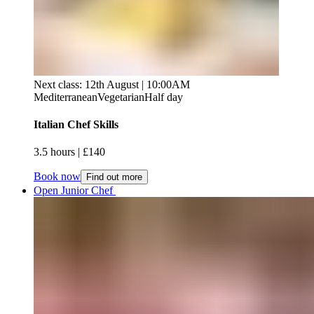
Next class: 12th August | 10:00AM
Mediterranean
Vegetarian
Half day
Italian Chef Skills​​​​‌ ‍ ​‍​‍‌‍ ‌ ​‍‌‍‍‌‌‍‌ ‌‍‍‌‌‍ ‍​‍​‍​ ‍‍​‍​‍‌ ​ ‌‍​‌‌‍ ‍‌‍‍‌‌ ‌​‌ ‍‌​‍ ‍‌‍‍‌‌‍ ​‍​‍​‍ ​​‍​‍‌‍‍​‌ ​‍‌‍‌‌‌‍‌‍​‍​‍​ ‍‍​‍​‍‌‍‍​‌ ‌​‌ ‌​‌ ​​‌ ​ ​ ‍‍​‍ ​‍ ‌‍ ​​‍ ‌‌‍​‌‌‍ ‍‌‍‌​​‍ ‌‌ ​‍​‍ ‌‌‍‍​‌‍ ‌ ‌​‌‍‌‌‌‍ ​‌ ​ ​‍ ‌‌ ​ ‌ ‌​‌ ‌‌‌‍‌​‌‍‍‌‌‍ ​‍ ‍‌ ‌‍‌‍‌‌‌ ​‍‌‍​ ‌‍‌‌‌‍ ​​‍ ‍‌‍​‌‌ ​​‌ ​​​‍ ‌‍‍‌‌‍ ‍‌ ‌​‌‍‌‌‌‍ ‍‌ ‌​​‍ ‌‍‌‌‌‍‌​‌‍‍‌‌ ‌​​‍ ‌‍ ‌‌‍ ‌‍‌​‌‍‌‌​ ‌‌ ​​‌ ​‍‌‍‌‌‌ ​ ‌‍‌‌‌‍ ‍‌ ‌​‌‍​‌‌ ‌​‌‍‍‌‌‍ ‌‍ ‍​ ‍ ‌‍‍‌‌‍‌​​ ‌‌‍‌‌​ ‍‌‌‍‌‌​ ‌ ‌‍​‍​ ‍‌​ ​‍​ ​‌​‍ ‌​ ​‌​ ‍​​ ​​​ ‍​​‍ ‌​ ‌​​ ​ ‌‍​ ​ ​‌​‍ ‌‌‍​‍‌‍​ ‌‍​‍‌‍‌‌​‍ ‌‌‍​ ‌‍​‌​ ‌ ​ ‍‌​ ​​‌‍‌‍‌‍‌‍​ ​‌​ ​​‌‍​ ​ ‍‌‌‍‌‌​ ‍ ‌ ‌​‌ ‍‌‌ ​​‌‍‌‌​ ‌‌‍‍​‌‍ ‌ ‌​‌‍‌‌‌‍ ​‌​​ ‌‍ ​‌‍​‌‌ ​ ‌ ​ ​ ‍ ‌ ​​‌‍​‌‌ ‌​‌‍‍​​ ‌‌ ‌​‌‍‍‌‌ ‌​‌‍ ​‌‍‌‌​ ‌‍​‍‌‍​‌‌ ​ ‌‍‌‌‌‌‌‌‌ ​‍‌‍ ​​ ‌‌‍‍​‌ ‌​‌ ‌​‌ ​​‌ ​ ​‍‌‌​ ​ ‌​​‌​‍‌‌​ ​‍‌​‌‍​‍‌‌​ ​‍‌​‌‍‌‍ ​​‍ ‌‌‍​‌‌‍ ‍‌‍‌​​‍ ‌‌ ​‍​‍ ‌‌‍‍​‌‍ ‌ ‌​‌‍‌‌‌‍ ​‌ ​ ​‍ ‌‌ ​ ‌ ‌​‌ ‌‌‌‍‌​‌‍‍‌‌‍ ​‍ ‍‌ ‌‍‌‍‌‌‌ ​‍‌‍​ ‌‍‌‌‌‍ ​​‍ ‍‌‍​‌‌ ​​‌ ​​​‍‌‍‌‍‍‌‌‍‌​​ ‌‌‍‌‌​ ‍‌‌‍‌‌​ ‌ ‌‍​‍​ ‍‌​ ​‍​ ​‌​‍ ‌​ ​‌​ ‍​​ ​​​ ‍​​‍ ‌​ ‌​​ ​ ‌‍​ ​ ​‌​‍ ‌‌‍​‍‌‍​ ‌‍​‍‌‍‌‌​‍ ‌‌‍​ ‌‍​‌​ ‌ ​ ‍‌​ ​​‌‍‌‍‌‍‌‍​ ​‌​ ​​‌‍​ ​ ‍‌‌‍‌‌​‍‌‍‌ ‌​‌ ‍‌‌ ​​‌‍‌‌​ ‌‌‍‍​‌‍ ‌ ‌​‌‍‌‌‌‍ ​‌​​ ‌‍ ​‌‍​‌‌ ​ ‌ ​ ​‍‌‍‌ ​​‌‍​‌‌ ‌​‌‍‍​​ ‌‌ ‌​‌‍‍‌‌ ‌​‌‍ ​‌‍‌‌​‍‌‍‌ ​​‌‍‌‌‌ ​‍‌ ​ ‌ ​​‌‍‌‌‌‍​ ‌ ‌​‌‍‍‌‌ ‌‍‌‍‌‌​ ‌‌ ​​‌ ‌‌‌‍​‍‌‍ ​‌‍‍‌‌ ​ ‌‍‍​‌‍‌‌‌‍‌​​‍​‍‌ ‌
3.5 hours​​​​‌ ‍ ​‍​‍‌‍ ‌ ​‍‌‍‍‌‌‍‌ ‌‍‍‌‌‍ ‍​‍​‍​ ‍‍​‍​‍‌ ​ ‌‍​‌‌‍ ‍‌‍‍‌‌ ‌​‌ ‍‌​‍ ‍‌‍‍‌‌‍ ​‍​‍​‍ ​​‍​‍‌‍‍​‌ ​‍‌‍‌‌‌‍‌‍​‍​‍​ ‍‍​‍​‍‌‍‍​‌ ‌​‌ ‌​‌ ​​‌ ​ ​ ‍‍​‍ ​‍ ‌‍ ​​‍ ‌‌‍​‌‌‍ ‍‌‍‌​​‍ ‌‌ ​‍​‍ ‌‌‍‍​‌‍ ‌ ‌​‌‍‌‌‌‍ ​‌ ​ ​‍ ‌‌ ​ ‌ ‌​‌ ‌‌‌‍‌​‌‍‍‌‌‍ ​‍ ‍‌ ‌‍‌‍‌‌‌ ​‍‌‍​ ‌‍‌‌‌‍ ​​‍ ‍‌‍​‌‌ ​​‌ ​​​‍ ‌‍‍‌‌‍ ‍‌ ‌​‌‍‌‌‌‍ ‍‌ ‌​​‍ ‌‍‌‌‌‍‌​‌‍‍‌‌ ‌​​‍ ‌‍ ‌‌‍ ‌‍‌​‌‍‌‌​ ‌‌ ​​‌ ​‍‌‍‌‌‌ ​ ‌‍‌‌‌‍ ‍‌ ‌​‌‍​‌‌ ‌​‌‍‍‌‌‍ ‌‍ ‍​ ‍ ‌‍‍‌‌‍‌​​ ‌‌‍‌‌​ ‍‌‌‍‌‌​ ‌ ‌‍​‍​ ‍‌​ ​‍​ ​‌​‍ ‌​ ​‌​ ‍​​ ​​​ ‍​​‍ ‌​ ‌​​ ​ ‌‍​ ​ ​‌​‍ ‌‌‍​‍‌‍​ ‌‍​‍‌‍‌‌​‍ ‌‌‍​ ‌‍​‌​ ‌ ​ ‍‌​ ​​‌‍‌‍‌‍‌‍​ ​‌​ ​​‌‍​ ​ ‍‌‌‍‌‌​ ‍ ‌ ‌​‌ ‍‌‌ ​​‌‍‌‌​ ‌‌‍‍​‌‍ ‌ ‌​‌‍‌‌‌‍ ​‌​​ ‌‍ ​‌‍​‌‌ ​ ‌ ​ ​ ‍ ‌ ​​‌‍​‌‌ ‌​‌‍‍​​ ‌‌ ‌​‌‍‍‌‌‍ ‌‌‍‌‌​ ‌‍​‍‌‍​‌‌ ​ ‌‍‌‌‌‌‌‌‌ ​‍‌‍ ​​ ‌‌‍‍​‌ ‌​‌ ‌​‌ ​​‌ ​ ​‍‌‌​ ​ ‌​​‌​‍‌‌​ ​‍‌​‌‍​‍‌‌​ ​‍‌​‌‍‌‍ ​​‍ ‌‌‍​‌‌‍ ‍‌‍‌​​‍ ‌‌ ​‍​‍ ‌‌‍‍​‌‍ ‌ ‌​‌‍‌‌‌‍ ​‌ ​ ​‍ ‌‌ ​ ‌ ‌​‌ ‌‌‌‍‌​‌‍‍‌‌‍ ​‍ ‍‌ ‌‍‌‍‌‌‌ ​‍‌‍​ ‌‍‌‌‌‍ ​​‍ ‍‌‍​‌‌ ​​‌ ​​​‍‌‍‌‍‍‌‌‍‌​​ ‌‌‍‌‌​ ‍‌‌‍‌‌​ ‌ ‌‍​‍​ ‍‌​ ​‍​ ​‌​‍ ‌​ ​‌​ ‍​​ ​​​ ‍​​‍ ‌​ ‌​​ ​ ‌‍​ ​ ​‌​‍ ‌‌‍​‍‌‍​ ‌‍​‍‌‍‌‌​‍ ‌‌‍​ ‌‍​‌​ ‌ ​ ‍‌​ ​​‌‍‌‍‌‍‌‍​ ​‌​ ​​‌‍​ ​ ‍‌‌‍‌‌​‍‌‍‌ ‌​‌ ‍‌‌ ​​‌‍‌‌​ ‌‌‍‍​‌‍ ‌ ‌​‌‍‌‌‌‍ ​‌​​ ‌‍ ​‌‍​‌‌ ​ ‌ ​ ​‍‌‍‌ ​​‌‍​‌‌ ‌​‌‍‍​​ ‌‌ ‌​‌‍‍‌‌‍ ‌‌‍‌‌​‍‌‍‌ ​​‌‍‌‌‌ ​‍‌ ​ ‌ ​​‌‍‌‌‌‍​ ‌ ‌​‌‍‍‌‌ ‌‍‌‍‌‌​ ‌‌ ​​‌ ‌‌‌‍​‍‌‍ ​‌‍‍‌‌ ​ ‌‍‍​‌‍‌‌‌‍‌​​‍​‍‌ ‌ | £140​​​​‌ ‍ ​‍​‍‌‍ ‌ ​‍‌‍‍‌‌‍‌ ‌‍‍‌‌‍ ‍​‍​‍​ ‍‍​‍​‍‌ ​ ‌‍​‌‌‍ ‍‌‍‍‌‌ ‌​‌ ‍‌​‍ ‍‌‍‍‌‌‍ ​‍​‍​‍ ​​‍​‍‌‍‍​‌ ​‍‌‍‌‌‌‍‌‍​‍​‍​ ‍‍​‍​‍‌‍‍​‌ ‌​‌ ‌​‌ ​​‌ ​ ​ ‍‍​‍ ​‍ ‌‍ ​​‍ ‌‌‍​‌‌‍ ‍‌‍‌​​‍ ‌‌ ​‍​‍ ‌‌‍‍​‌‍ ‌ ‌​‌‍‌‌‌‍ ​‌ ​ ​‍ ‌‌ ​ ‌ ‌​‌ ‌‌‌‍‌​‌‍‍‌‌‍ ​‍ ‍‌ ‌‍‌‍‌‌‌ ​‍‌‍​ ‌‍‌‌‌‍ ​​‍ ‍‌‍​‌‌ ​​‌ ​​​‍ ‌‍‍‌‌‍ ‍‌ ‌​‌‍‌‌‌‍ ‍‌ ‌​​‍ ‌‍‌‌‌‍‌​‌‍‍‌‌ ‌​​‍ ‌‍ ‌‌‍ ‌‍‌​‌‍‌‌​ ‌‌ ​​‌ ​‍‌‍‌‌‌ ​ ‌‍‌‌‌‍ ‍‌ ‌​‌‍​‌‌ ‌​‌‍‍‌‌‍ ‌‍ ‍​ ‍ ‌‍‍‌‌‍‌​​ ‌‌‍‌‌​ ‍‌‌‍‌‌​ ‌ ‌‍​‍​ ‍‌​ ​‍​ ​‌​‍ ‌​ ​‌​ ‍​​ ​​​ ‍​​‍ ‌​ ‌​​ ​ ‌‍​ ​ ​‌​‍ ‌‌‍​‍‌‍​ ‌‍​‍‌‍‌‌​‍ ‌‌‍​ ‌‍​‌​ ‌ ​ ‍‌​ ​​‌‍‌‍‌‍‌‍​ ​‌​ ​​‌‍​ ​ ‍‌‌‍‌‌​ ‍ ‌ ‌​‌ ‍‌‌ ​​‌‍‌‌​ ‌‌‍‍​‌‍ ‌ ‌​‌‍‌‌‌‍ ​‌​​ ‌‍ ​‌‍​‌‌ ​ ‌ ​ ​ ‍ ‌ ​​‌‍​‌‌ ‌​‌‍‍​​ ‌‌ ​​‌ ​‍‌‍‍‌‌‍​ ‌‍‌‌​ ‌‍​‍‌‍​‌‌ ​ ‌‍‌‌‌‌‌‌‌ ​‍‌‍ ​​ ‌‌‍‍​‌ ‌​‌ ‌​‌ ​​‌ ​ ​‍‌‌​ ​ ‌​​‌​‍‌‌​ ​‍‌​‌‍​‍‌‌​ ​‍‌​‌‍‌‍ ​​‍ ‌‌‍​‌‌‍ ‍‌‍‌​​‍ ‌‌ ​‍​‍ ‌‌‍‍​‌‍ ‌ ‌​‌‍‌‌‌‍ ​‌ ​ ​‍ ‌‌ ​ ‌ ‌​‌ ‌‌‌‍‌​‌‍‍‌‌‍ ​‍ ‍‌ ‌‍‌‍‌‌‌ ​‍‌‍​ ‌‍‌‌‌‍ ​​‍ ‍‌‍​‌‌ ​​‌ ​​​‍‌‍‌‍‍‌‌‍‌​​ ‌‌‍‌‌​ ‍‌‌‍‌‌​ ‌ ‌‍​‍​ ‍‌​ ​‍​ ​‌​‍ ‌​ ​‌​ ‍​​ ​​​ ‍​​‍ ‌​ ‌​​ ​ ‌‍​ ​ ​‌​‍ ‌‌‍​‍‌‍​ ‌‍​‍‌‍‌‌​‍ ‌‌‍​ ‌‍​‌​ ‌ ​ ‍‌​ ​​‌‍‌‍‌‍‌‍​ ​‌​ ​​‌‍​ ​ ‍‌‌‍‌‌​‍‌‍‌ ‌​‌ ‍‌‌ ​​‌‍‌‌​ ‌‌‍‍​‌‍ ‌ ‌​‌‍‌‌‌‍ ​‌​​ ‌‍ ​‌‍​‌‌ ​ ‌ ​ ​‍‌‍‌ ​​‌‍​‌‌ ‌​‌‍‍​​ ‌‌ ​​‌ ​‍‌‍‍‌‌‍​ ‌‍‌‌​‍‌‍‌ ​​‌‍‌‌‌ ​‍‌ ​ ‌ ​​‌‍‌‌‌‍​ ‌ ‌​‌‍‍‌‌ ‌‍‌‍‌‌​ ‌‌ ​​‌ ‌‌‌‍​‍‌‍ ​‌‍‍‌‌ ​ ‌‍‍​‌‍‌‌‌‍‌​​‍​‍‌ ‌
Book now
Find out more
Open Junior Chef ​​​​‌ ‍ ​‍​‍‌‍ ‌ ​‍‌‍‍‌‌‍‌ ‌‍‍‌‌‍ ‍​‍​‍​ ‍‍​‍​‍‌ ​ ‌‍​‌‌‍ ‍‌‍‍‌‌ ‌​‌ ‍‌​‍ ‍‌‍‍‌‌‍ ​‍​‍​‍ ​​‍​‍‌‍‍​‌ ​‍‌‍‌‌‌‍‌‍​‍​‍​ ‍‍​‍​‍‌‍‍​‌ ‌​‌ ‌​‌ ​​‌ ​ ​ ‍‍​‍ ​‍ ‌‍ ​​‍ ‌‌‍​‌‌‍ ‍‌‍‌​​‍ ‌‌ ​‍​‍ ‌‌‍‍​‌‍ ‌ ‌​‌‍‌‌‌‍ ​‌ ​ ​‍ ‌‌ ​ ‌ ‌​‌ ‌‌‌‍‌​‌‍‍‌‌‍ ​‍ ‍‌ ‌‍‌‍‌‌‌ ​‍‌‍​ ‌‍‌‌‌‍ ​​‍ ‍‌‍​‌‌ ​​‌ ​​​‍ ‌‍‍‌‌‍ ‍‌ ‌​‌‍‌‌‌‍ ‍‌ ‌​​‍ ‌‍‌‌‌‍‌​‌‍‍‌‌ ‌​​‍ ‌‍ ‌‌‍ ‌‍‌​‌‍‌‌​ ‌‌ ​​‌ ​‍‌‍‌‌‌ ​ ‌‍‌‌‌‍ ‍‌ ‌​‌‍​‌‌ ‌​‌‍‍‌‌‍ ‌‍ ‍​ ‍ ‌‍‍‌‌‍‌​​ ‌‌‍‌​‌‍‌‍​ ​‍​ ‍‌‌‍‌‍‌‍​‍​ ‌​‌‍‌​​‍ ‌​ ‌​​ ‌ ​ ‍‌‌‍‌‍​‍ ‌​ ‌​​ ‌‍​ ‌‌‌‍​ ​‍ ‌​ ‍‌​ ​​​ ‌ ​ ‍​​‍ ‌‌‍​‍‌‍​ ​ ‌‍​ ​‍​ ​ ​ ​‍‌‍‌‌​ ‌‍‌‍​‍​ ‌‍​ ​‍​ ​‌​ ‍ ‌ ‌​‌ ‍‌‌ ​​‌‍‌‌​ ‌‌‍‍​‌‍ ‌ ‌​‌‍‌‌‌‍ ​‌​​ ‌‍ ​‌‍​‌‌ ​ ‌ ​ ​ ‍ ‌ ​​‌‍​‌‌ ‌​‌‍‍​​ ‌‌ ‌​‌‍‍‌‌ ‌​‌‍ ​‌‍‌‌​ ‌‍​‍‌‍​‌‌ ​ ‌‍‌‌‌‌‌‌‌ ​‍‌‍ ​​ ‌‌‍‍​‌ ‌​‌ ‌​‌ ​​‌ ​ ​‍‌‌​ ​ ‌​​‌​‍‌‌​ ​‍‌​‌‍​‍‌‌​ ​‍‌​‌‍‌‍ ​​‍ ‌‌‍​‌‌‍ ‍‌‍‌​​‍ ‌‌ ​‍​‍ ‌‌‍‍​‌‍ ‌ ‌​‌‍‌‌‌‍ ​‌ ​ ​‍ ‌‌ ​ ‌ ‌​‌ ‌‌‌‍‌​‌‍‍‌‌‍ ​‍ ‍‌ ‌‍‌‍‌‌‌ ​‍‌‍​ ‌‍‌‌‌‍ ​​‍ ‍‌‍​‌‌ ​​‌ ​​​‍‌‍‌‍‍‌‌‍‌​​ ‌‌‍‌​‌‍‌‍​ ​‍​ ‍‌‌‍‌‍‌‍​‍​ ‌​‌‍‌​​‍ ‌​ ‌​​ ‌ ​ ‍‌‌‍‌‍​‍ ‌​ ‌​​ ‌‍​ ‌‌‌‍​ ​‍ ‌​ ‍‌​ ​​​ ‌ ​ ‍​​‍ ‌‌‍​‍‌‍​ ​ ‌‍​ ​‍​ ​ ​ ​‍‌‍‌‌​ ‌‍‌‍​‍​ ‌‍​ ​‍​ ​‌​‍‌‍‌ ‌​‌ ‍‌‌ ​​‌‍‌‌​ ‌‌‍‍​‌‍ ‌ ‌​‌‍‌‌‌‍ ​‌​​ ‌‍ ​‌‍​‌‌ ​ ‌ ​ ​‍‌‍‌ ​​‌‍​‌‌ ‌​‌‍‍​​ ‌‌ ‌​‌‍‍‌‌ ‌​‌‍ ​‌‍‌‌​‍‌‍‌ ​​‌‍‌‌‌ ​‍‌ ​ ‌ ​​‌‍‌‌‌‍​ ‌ ‌​‌‍‍‌‌ ‌‍‌‍‌‌​ ‌‌ ​​‌ ‌‌‌‍​‍‌‍ ​‌‍‍‌‌ ​ ‌‍‍​‌‍‌‌‌‍‌​​‍​‍‌ ‌