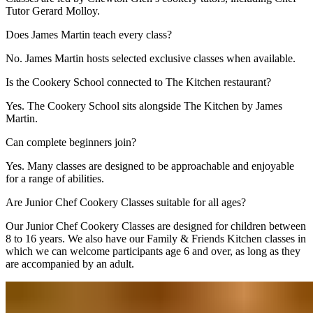
Tutor Gerard Molloy.​​​​‌ ‍ ​‍​‍‌‍ ‌ ​‍‌‍‍‌‌‍‌ ‌‍‍‌‌‍ ‍​‍​‍​ ‍‍​‍​‍‌ ​ ‌‍​‌‌‍ ‍‌‍‍‌‌ ‌​‌ ‍‌​‍ ‍‌‍‍‌‌‍ ​‍​‍​‍ ​​‍​‍‌‍‍​‌ ​‍‌‍‌‌‌‍‌‍​‍​‍​ ‍‍​‍​‍‌‍‍​‌ ‌​‌ ‌​‌ ​​‌ ​ ​ ‍‍​‍ ​‍ ‌‍ ​​‍ ‌‌‍​‌‌‍ ‍‌‍‌​​‍ ‌‌ ​‍​‍ ‌‌‍‍​‌‍ ‌ ‌​‌‍‌‌‌‍ ​‌ ​ ​‍ ‌‌ ​ ‌ ‌​‌ ‌‌‌‍‌​‌‍‍‌‌‍ ​‍ ‍‌ ‌‍‌‍‌‌‌ ​‍‌‍​ ‌‍‌‌‌‍ ​​‍ ‍‌‍​‌‌ ​​‌ ​​​‍ ‌‍‍‌‌‍ ‍‌ ‌​‌‍‌‌‌‍ ‍‌ ‌​​‍ ‌‍‌‌‌‍‌​‌‍‍‌‌ ‌​​‍ ‌‍ ‌‌‍ ‌‍‌​‌‍‌‌​ ‌‌ ​​‌ ​‍‌‍‌‌‌ ​ ‌‍‌‌‌‍ ‍‌ ‌​‌‍​‌‌ ‌​‌‍‍‌‌‍ ‌‍ ‍​ ‍ ‌‍‍‌‌‍‌​​ ‌‌‍‌‍​ ‌‌​ ‍​​ ‌ ​ ​‍​ ​‍​ ‌‌​ ​‌​‍ ‌​ ‍‌‌‍‌‍​ ​‍​ ​ ​‍ ‌​ ‌​‌‍‌‌​ ‌‌‌‍​‍​‍ ‌‌‍​‍‌‍​‍​ ‌ ‌‍‌​​‍ ‌​ ‌‌‌‍‌‍​ ‌ ​ ‌‌​ ‌ ​ ​ ​ ‍​‌‍‌‌‌‍​ ​ ​ ​ ‌‌​ ​‍​ ‍ ‌ ‌​‌ ‍‌‌ ​​‌‍‌‌​ ‌‌‍‍​‌‍ ‌ ‌​‌‍‌‌‌‍ ​‌​‌‍‌‍​‌‌ ​‌​ ‍ ‌ ​​‌‍​‌‌ ‌​‌‍‍​​ ‌‌‍​‌‌‍ ‍‌ ​ ‌ ‌ ‌‍‌‌‌ ​‍​‍‌‌​ ‌‌‌​​‍‌‌ ‌‍‍ ‌‍‌‌‌ ‍‌​‍‌‌​ ​ ‌​‌​​‍‌‌​ ​ ‌​‌​​‍‌‌​ ​‍​ ​‍‌‍​‌‌‍‌‍‌‍​ ​ ​‌​ ‍​​ ‌‌​ ‌​​ ​‌‌‍‌​‌‍​‍​ ‌‌‌‍​‌​‍‌‌​ ​‍​ ​‍​‍‌‌​ ‌‌‌​‌​​‍ ‍‌‍​ ‌‍‍​‌‍‍‌‌‍ ​‌‍‌​‌ ​‍‌‍‌‌‌‍ ‍​‍‌‌​ ‌‌‌​​‍‌‌ ‌‍‍ ‌‍‌‌‌ ‍‌​‍‌‌​ ​ ‌​‌​​‍‌‌​ ​ ‌​‌​​‍‌‌​ ​‍​ ​‍‌‍‌​​ ​​​ ​​​ ​‍​ ‌‍​ ‌ ​ ​‍​ ​ ​ ‍​​ ‍‌​ ​‍​ ‌‍​‍‌‌​ ​‍​ ​‍​‍‌‌​ ‌‌‌​‌​​‍ ‍‌ ‌​‌‍‌‌‌ ‍​‌ ‌​​ ‌‍​‍‌‍​‌‌ ​ ‌‍‌‌‌‌‌‌‌ ​‍‌‍ ​​ ‌‌‍‍​‌ ‌​‌ ‌​‌ ​​‌ ​ ​‍‌‌​ ​ ‌​​‌​‍‌‌​ ​‍‌​‌‍​‍‌‌​ ​‍‌​‌‍‌‍ ​​‍ ‌‌‍​‌‌‍ ‍‌‍‌​​‍ ‌‌ ​‍​‍ ‌‌‍‍​‌‍ ‌ ‌​‌‍‌‌‌‍ ​‌ ​ ​‍ ‌‌ ​ ‌ ‌​‌ ‌‌‌‍‌​‌‍‍‌‌‍ ​‍ ‍‌ ‌‍‌‍‌‌‌ ​‍‌‍​ ‌‍‌‌‌‍ ​​‍ ‍‌‍​‌‌ ​​‌ ​​​‍‌‍‌‍‍‌‌‍‌​​ ‌‌‍‌‍​ ‌‌​ ‍​​ ‌ ​ ​‍​ ​‍​ ‌‌​ ​‌​‍ ‌​ ‍‌‌‍‌‍​ ​‍​ ​ ​‍ ‌​ ‌​‌‍‌‌​ ‌‌‌‍​‍​‍ ‌‌‍​‍‌‍​‍​ ‌ ‌‍‌​​‍ ‌​ ‌‌‌‍‌‍​ ‌ ​ ‌‌​ ‌ ​ ​ ​ ‍​‌‍‌‌‌‍​ ​ ​ ​ ‌‌​ ​‍​‍‌‍‌ ‌​‌ ‍‌‌ ​​‌‍‌‌​ ‌‌‍‍​‌‍ ‌ ‌​‌‍‌‌‌‍ ​‌​‌‍‌‍​‌‌ ​‌​‍‌‍‌ ​​‌‍​‌‌ ‌​‌‍‍​​ ‌‌‍​‌‌‍ ‍‌ ​ ‌ ‌ ‌‍‌‌‌ ​‍​‍‌‌​ ‌‌‌​​‍‌‌ ‌‍‍ ‌‍‌‌‌ ‍‌​‍‌‌​ ​ ‌​‌​​‍‌‌​ ​ ‌​‌​​‍‌‌​ ​‍​ ​‍‌‍​‌‌‍‌‍‌‍​ ​ ​‌​ ‍​​ ‌‌​ ‌​​ ​‌‌‍‌​‌‍​‍​ ‌‌‌‍​‌​‍‌‌​ ​‍​ ​‍​‍‌‌​ ‌‌‌​‌​​‍ ‍‌‍​ ‌‍‍​‌‍‍‌‌‍ ​‌‍‌​‌ ​‍‌‍‌‌‌‍ ‍​‍‌‌​ ‌‌‌​​‍‌‌ ‌‍‍ ‌‍‌‌‌ ‍‌​‍‌‌​ ​ ‌​‌​​‍‌‌​ ​ ‌​‌​​‍‌‌​ ​‍​ ​‍‌‍‌​​ ​​​ ​​​ ​‍​ ‌‍​ ‌ ​ ​‍​ ​ ​ ‍​​ ‍‌​ ​‍​ ‌‍​‍‌‌​ ​‍​ ​‍​‍‌‌​ ‌‌‌​‌​​‍ ‍‌ ‌​‌‍‌‌‌ ‍​‌ ‌​​‍‌‍‌ ​​‌‍‌‌‌ ​‍‌ ​ ‌ ​​‌‍‌‌‌‍​ ‌ ‌​‌‍‍‌‌ ‌‍‌‍‌‌​ ‌‌ ​​‌ ‌‌‌‍​‍‌‍ ​‌‍‍‌‌ ​ ‌‍‍​‌‍‌‌‌‍‌​​‍​‍‌ ‌
Does James Martin teach every class?​​​​‌ ‍ ​‍​‍‌‍ ‌ ​‍‌‍‍‌‌‍‌ ‌‍‍‌‌‍ ‍​‍​‍​ ‍‍​‍​‍‌ ​ ‌‍​‌‌‍ ‍‌‍‍‌‌ ‌​‌ ‍‌​‍ ‍‌‍‍‌‌‍ ​‍​‍​‍ ​​‍​‍‌‍‍​‌ ​‍‌‍‌‌‌‍‌‍​‍​‍​ ‍‍​‍​‍‌‍‍​‌ ‌​‌ ‌​‌ ​​‌ ​ ​ ‍‍​‍ ​‍ ‌‍ ​​‍ ‌‌‍​‌‌‍ ‍‌‍‌​​‍ ‌‌ ​‍​‍ ‌‌‍‍​‌‍ ‌ ‌​‌‍‌‌‌‍ ​‌ ​ ​‍ ‌‌ ​ ‌ ‌​‌ ‌‌‌‍‌​‌‍‍‌‌‍ ​‍ ‍‌ ‌‍‌‍‌‌‌ ​‍‌‍​ ‌‍‌‌‌‍ ​​‍ ‍‌‍​‌‌ ​​‌ ​​​‍ ‌‍‍‌‌‍ ‍‌ ‌​‌‍‌‌‌‍ ‍‌ ‌​​‍ ‌‍‌‌‌‍‌​‌‍‍‌‌ ‌​​‍ ‌‍ ‌‌‍ ‌‍‌​‌‍‌‌​ ‌‌ ​​‌ ​‍‌‍‌‌‌ ​ ‌‍‌‌‌‍ ‍‌ ‌​‌‍​‌‌ ‌​‌‍‍‌‌‍ ‌‍ ‍​ ‍ ‌‍‍‌‌‍‌​​ ‌‌‍​‌​ ​‍​ ​‍​ ​‌​ ​​‌‍​ ‌‍‌‌‌‍‌​​‍ ‌​ ‌​​ ‍​‌‍‌‌​ ‌‍​‍ ‌​ ‌​​ ‍​​ ‌‌​ ​​​‍ ‌‌‍​‍​ ‍​​ ​​‌‍​‍​‍ ‌‌‍​‌‌‍​ ​ ‍​​ ​‌‌‍‌‌​ ‌​‌‍‌​​ ‍​​ ‌‌‌‍‌​‌‍‌‌​ ‍​​ ‍ ‌ ‌​‌ ‍‌‌ ​​‌‍‌‌​ ‌‌‍‍​‌‍ ‌ ‌​‌‍‌‌‌‍ ​‌​‌‍‌‍​‌‌ ​‌​ ‍ ‌ ​​‌‍​‌‌ ‌​‌‍‍​​ ‌‌ ​‌‌ ‌‌‌‍‌‌‌ ​ ‌ ‌​‌‍‍‌‌‍ ‌‍ ‍​ ‌‍​‍‌‍​‌‌ ​ ‌‍‌‌‌‌‌‌‌ ​‍‌‍ ​​ ‌‌‍‍​‌ ‌​‌ ‌​‌ ​​‌ ​ ​‍‌‌​ ​ ‌​​‌​‍‌‌​ ​‍‌​‌‍​‍‌‌​ ​‍‌​‌‍‌‍ ​​‍ ‌‌‍​‌‌‍ ‍‌‍‌​​‍ ‌‌ ​‍​‍ ‌‌‍‍​‌‍ ‌ ‌​‌‍‌‌‌‍ ​‌ ​ ​‍ ‌‌ ​ ‌ ‌​‌ ‌‌‌‍‌​‌‍‍‌‌‍ ​‍ ‍‌ ‌‍‌‍‌‌‌ ​‍‌‍​ ‌‍‌‌‌‍ ​​‍ ‍‌‍​‌‌ ​​‌ ​​​‍‌‍‌‍‍‌‌‍‌​​ ‌‌‍​‌​ ​‍​ ​‍​ ​‌​ ​​‌‍​ ‌‍‌‌‌‍‌​​‍ ‌​ ‌​​ ‍​‌‍‌‌​ ‌‍​‍ ‌​ ‌​​ ‍​​ ‌‌​ ​​​‍ ‌‌‍​‍​ ‍​​ ​​‌‍​‍​‍ ‌‌‍​‌‌‍​ ​ ‍​​ ​‌‌‍‌‌​ ‌​‌‍‌​​ ‍​​ ‌‌‌‍‌​‌‍‌‌​ ‍​​‍‌‍‌ ‌​‌ ‍‌‌ ​​‌‍‌‌​ ‌‌‍‍​‌‍ ‌ ‌​‌‍‌‌‌‍ ​‌​‌‍‌‍​‌‌ ​‌​‍‌‍‌ ​​‌‍​‌‌ ‌​‌‍‍​​ ‌‌ ​‌‌ ‌‌‌‍‌‌‌ ​ ‌ ‌​‌‍‍‌‌‍ ‌‍ ‍​‍‌‍‌ ​​‌‍‌‌‌ ​‍‌ ​ ‌ ​​‌‍‌‌‌‍​ ‌ ‌​‌‍‍‌‌ ‌‍‌‍‌‌​ ‌‌ ​​‌ ‌‌‌‍​‍‌‍ ​‌‍‍‌‌ ​ ‌‍‍​‌‍‌‌‌‍‌​​‍​‍‌ ‌
No. James Martin hosts selected exclusive classes when available.​​​​‌ ‍ ​‍​‍‌‍ ‌ ​‍‌‍‍‌‌‍‌ ‌‍‍‌‌‍ ‍​‍​‍​ ‍‍​‍​‍‌ ​ ‌‍​‌‌‍ ‍‌‍‍‌‌ ‌​‌ ‍‌​‍ ‍‌‍‍‌‌‍ ​‍​‍​‍ ​​‍​‍‌‍‍​‌ ​‍‌‍‌‌‌‍‌‍​‍​‍​ ‍‍​‍​‍‌‍‍​‌ ‌​‌ ‌​‌ ​​‌ ​ ​ ‍‍​‍ ​‍ ‌‍ ​​‍ ‌‌‍​‌‌‍ ‍‌‍‌​​‍ ‌‌ ​‍​‍ ‌‌‍‍​‌‍ ‌ ‌​‌‍‌‌‌‍ ​‌ ​ ​‍ ‌‌ ​ ‌ ‌​‌ ‌‌‌‍‌​‌‍‍‌‌‍ ​‍ ‍‌ ‌‍‌‍‌‌‌ ​‍‌‍​ ‌‍‌‌‌‍ ​​‍ ‍‌‍​‌‌ ​​‌ ​​​‍ ‌‍‍‌‌‍ ‍‌ ‌​‌‍‌‌‌‍ ‍‌ ‌​​‍ ‌‍‌‌‌‍‌​‌‍‍‌‌ ‌​​‍ ‌‍ ‌‌‍ ‌‍‌​‌‍‌‌​ ‌‌ ​​‌ ​‍‌‍‌‌‌ ​ ‌‍‌‌‌‍ ‍‌ ‌​‌‍​‌‌ ‌​‌‍‍‌‌‍ ‌‍ ‍​ ‍ ‌‍‍‌‌‍‌​​ ‌‌‍​‌​ ​‍​ ​‍​ ​‌​ ​​‌‍​ ‌‍‌‌‌‍‌​​‍ ‌​ ‌​​ ‍​‌‍‌‌​ ‌‍​‍ ‌​ ‌​​ ‍​​ ‌‌​ ​​​‍ ‌‌‍​‍​ ‍​​ ​​‌‍​‍​‍ ‌‌‍​‌‌‍​ ​ ‍​​ ​‌‌‍‌‌​ ‌​‌‍‌​​ ‍​​ ‌‌‌‍‌​‌‍‌‌​ ‍​​ ‍ ‌ ‌​‌ ‍‌‌ ​​‌‍‌‌​ ‌‌‍‍​‌‍ ‌ ‌​‌‍‌‌‌‍ ​‌​‌‍‌‍​‌‌ ​‌​ ‍ ‌ ​​‌‍​‌‌ ‌​‌‍‍​​ ‌‌‍​‌‌‍ ‍‌ ​ ‌ ‌ ‌‍‌‌‌ ​‍​‍‌‌​ ‌‌‌​​‍‌‌ ‌‍‍ ‌‍‌‌‌ ‍‌​‍‌‌​ ​ ‌​‌​​‍‌‌​ ​ ‌​‌​​‍‌‌​ ​‍​ ​‍​ ​​​ ‍​​ ​‌‌‍​‍​ ​​​ ​ ​ ​ ​ ​ ​ ​ ​ ​​‌‍​ ‌‍​‍​‍‌‌​ ​‍​ ​‍​‍‌‌​ ‌‌‌​‌​​‍ ‍‌‍​ ‌‍‍​‌‍‍‌‌‍ ​‌‍‌​‌ ​‍‌‍‌‌‌‍ ‍​‍‌‌​ ‌‌‌​​‍‌‌ ‌‍‍ ‌‍‌‌‌ ‍‌​‍‌‌​ ​ ‌​‌​​‍‌‌​ ​ ‌​‌​​‍‌‌​ ​‍​ ​‍‌‍‌​‌‍​ ‌‍​‍​ ‌ ‌‍​‌​ ‌‌​ ‌‍​ ​‌​ ‌ ‌‍​‌​ ‌‍​ ‌‌​‍‌‌​ ​‍​ ​‍​‍‌‌​ ‌‌‌​‌​​‍ ‍‌ ‌​‌‍‌‌‌ ‍​‌ ‌​​ ‌‍​‍‌‍​‌‌ ​ ‌‍‌‌‌‌‌‌‌ ​‍‌‍ ​​ ‌‌‍‍​‌ ‌​‌ ‌​‌ ​​‌ ​ ​‍‌‌​ ​ ‌​​‌​‍‌‌​ ​‍‌​‌‍​‍‌‌​ ​‍‌​‌‍‌‍ ​​‍ ‌‌‍​‌‌‍ ‍‌‍‌​​‍ ‌‌ ​‍​‍ ‌‌‍‍​‌‍ ‌ ‌​‌‍‌‌‌‍ ​‌ ​ ​‍ ‌‌ ​ ‌ ‌​‌ ‌‌‌‍‌​‌‍‍‌‌‍ ​‍ ‍‌ ‌‍‌‍‌‌‌ ​‍‌‍​ ‌‍‌‌‌‍ ​​‍ ‍‌‍​‌‌ ​​‌ ​​​‍‌‍‌‍‍‌‌‍‌​​ ‌‌‍​‌​ ​‍​ ​‍​ ​‌​ ​​‌‍​ ‌‍‌‌‌‍‌​​‍ ‌​ ‌​​ ‍​‌‍‌‌​ ‌‍​‍ ‌​ ‌​​ ‍​​ ‌‌​ ​​​‍ ‌‌‍​‍​ ‍​​ ​​‌‍​‍​‍ ‌‌‍​‌‌‍​ ​ ‍​​ ​‌‌‍‌‌​ ‌​‌‍‌​​ ‍​​ ‌‌‌‍‌​‌‍‌‌​ ‍​​‍‌‍‌ ‌​‌ ‍‌‌ ​​‌‍‌‌​ ‌‌‍‍​‌‍ ‌ ‌​‌‍‌‌‌‍ ​‌​‌‍‌‍​‌‌ ​‌​‍‌‍‌ ​​‌‍​‌‌ ‌​‌‍‍​​ ‌‌‍​‌‌‍ ‍‌ ​ ‌ ‌ ‌‍‌‌‌ ​‍​‍‌‌​ ‌‌‌​​‍‌‌ ‌‍‍ ‌‍‌‌‌ ‍‌​‍‌‌​ ​ ‌​‌​​‍‌‌​ ​ ‌​‌​​‍‌‌​ ​‍​ ​‍​ ​​​ ‍​​ ​‌‌‍​‍​ ​​​ ​ ​ ​ ​ ​ ​ ​ ​ ​​‌‍​ ‌‍​‍​‍‌‌​ ​‍​ ​‍​‍‌‌​ ‌‌‌​‌​​‍ ‍‌‍​ ‌‍‍​‌‍‍‌‌‍ ​‌‍‌​‌ ​‍‌‍‌‌‌‍ ‍​‍‌‌​ ‌‌‌​​‍‌‌ ‌‍‍ ‌‍‌‌‌ ‍‌​‍‌‌​ ​ ‌​‌​​‍‌‌​ ​ ‌​‌​​‍‌‌​ ​‍​ ​‍‌‍‌​‌‍​ ‌‍​‍​ ‌ ‌‍​‌​ ‌‌​ ‌‍​ ​‌​ ‌ ‌‍​‌​ ‌‍​ ‌‌​‍‌‌​ ​‍​ ​‍​‍‌‌​ ‌‌‌​‌​​‍ ‍‌ ‌​‌‍‌‌‌ ‍​‌ ‌​​‍‌‍‌ ​​‌‍‌‌‌ ​‍‌ ​ ‌ ​​‌‍‌‌‌‍​ ‌ ‌​‌‍‍‌‌ ‌‍‌‍‌‌​ ‌‌ ​​‌ ‌‌‌‍​‍‌‍ ​‌‍‍‌‌ ​ ‌‍‍​‌‍‌‌‌‍‌​​‍​‍‌ ‌
Is the Cookery School connected to The Kitchen restaurant?​​​​‌ ‍ ​‍​‍‌‍ ‌ ​‍‌‍‍‌‌‍‌ ‌‍‍‌‌‍ ‍​‍​‍​ ‍‍​‍​‍‌ ​ ‌‍​‌‌‍ ‍‌‍‍‌‌ ‌​‌ ‍‌​‍ ‍‌‍‍‌‌‍ ​‍​‍​‍ ​​‍​‍‌‍‍​‌ ​‍‌‍‌‌‌‍‌‍​‍​‍​ ‍‍​‍​‍‌‍‍​‌ ‌​‌ ‌​‌ ​​‌ ​ ​ ‍‍​‍ ​‍ ‌‍ ​​‍ ‌‌‍​‌‌‍ ‍‌‍‌​​‍ ‌‌ ​‍​‍ ‌‌‍‍​‌‍ ‌ ‌​‌‍‌‌‌‍ ​‌ ​ ​‍ ‌‌ ​ ‌ ‌​‌ ‌‌‌‍‌​‌‍‍‌‌‍ ​‍ ‍‌ ‌‍‌‍‌‌‌ ​‍‌‍​ ‌‍‌‌‌‍ ​​‍ ‍‌‍​‌‌ ​​‌ ​​​‍ ‌‍‍‌‌‍ ‍‌ ‌​‌‍‌‌‌‍ ‍‌ ‌​​‍ ‌‍‌‌‌‍‌​‌‍‍‌‌ ‌​​‍ ‌‍ ‌‌‍ ‌‍‌​‌‍‌‌​ ‌‌ ​​‌ ​‍‌‍‌‌‌ ​ ‌‍‌‌‌‍ ‍‌ ‌​‌‍​‌‌ ‌​‌‍‍‌‌‍ ‌‍ ‍​ ‍ ‌‍‍‌‌‍‌​​ ‌​ ‌‍‌‍​‍‌‍‌‍‌‍‌‍‌‍​‍‌‍‌‌​ ‌ ​ ​‌​‍ ‌‌‍‌‍​ ‌‌‌‍‌‌​ ‌‍​‍ ‌​ ‌​​ ​‌​ ​‌‌‍​ ​‍ ‌‌‍​‌‌‍‌‍‌‍‌‍​ ​‌​‍ ‌​ ‍​​ ​‍​ ‍​​ ‍​​ ‍‌​ ‍‌‌‍​‌‌‍‌​‌‍​‌​ ​​​ ​ ​ ‌‌​ ‍ ‌ ‌​‌ ‍‌‌ ​​‌‍‌‌​ ‌‌‍‍​‌‍ ‌ ‌​‌‍‌‌‌‍ ​‌​‌‍‌‍​‌‌ ​‌​ ‍ ‌ ​​‌‍​‌‌ ‌​‌‍‍​​ ‌‌ ​‌‌ ‌‌‌‍‌‌‌ ​ ‌ ‌​‌‍‍‌‌‍ ‌‍ ‍​ ‌‍​‍‌‍​‌‌ ​ ‌‍‌‌‌‌‌‌‌ ​‍‌‍ ​​ ‌‌‍‍​‌ ‌​‌ ‌​‌ ​​‌ ​ ​‍‌‌​ ​ ‌​​‌​‍‌‌​ ​‍‌​‌‍​‍‌‌​ ​‍‌​‌‍‌‍ ​​‍ ‌‌‍​‌‌‍ ‍‌‍‌​​‍ ‌‌ ​‍​‍ ‌‌‍‍​‌‍ ‌ ‌​‌‍‌‌‌‍ ​‌ ​ ​‍ ‌‌ ​ ‌ ‌​‌ ‌‌‌‍‌​‌‍‍‌‌‍ ​‍ ‍‌ ‌‍‌‍‌‌‌ ​‍‌‍​ ‌‍‌‌‌‍ ​​‍ ‍‌‍​‌‌ ​​‌ ​​​‍‌‍‌‍‍‌‌‍‌​​ ‌​ ‌‍‌‍​‍‌‍‌‍‌‍‌‍‌‍​‍‌‍‌‌​ ‌ ​ ​‌​‍ ‌‌‍‌‍​ ‌‌‌‍‌‌​ ‌‍​‍ ‌​ ‌​​ ​‌​ ​‌‌‍​ ​‍ ‌‌‍​‌‌‍‌‍‌‍‌‍​ ​‌​‍ ‌​ ‍​​ ​‍​ ‍​​ ‍​​ ‍‌​ ‍‌‌‍​‌‌‍‌​‌‍​‌​ ​​​ ​ ​ ‌‌​‍‌‍‌ ‌​‌ ‍‌‌ ​​‌‍‌‌​ ‌‌‍‍​‌‍ ‌ ‌​‌‍‌‌‌‍ ​‌​‌‍‌‍​‌‌ ​‌​‍‌‍‌ ​​‌‍​‌‌ ‌​‌‍‍​​ ‌‌ ​‌‌ ‌‌‌‍‌‌‌ ​ ‌ ‌​‌‍‍‌‌‍ ‌‍ ‍​‍‌‍‌ ​​‌‍‌‌‌ ​‍‌ ​ ‌ ​​‌‍‌‌‌‍​ ‌ ‌​‌‍‍‌‌ ‌‍‌‍‌‌​ ‌‌ ​​‌ ‌‌‌‍​‍‌‍ ​‌‍‍‌‌ ​ ‌‍‍​‌‍‌‌‌‍‌​​‍​‍‌ ‌
Yes. The Cookery School sits alongside The Kitchen by James
Martin.​​​​‌ ‍ ​‍​‍‌‍ ‌ ​‍‌‍‍‌‌‍‌ ‌‍‍‌‌‍ ‍​‍​‍​ ‍‍​‍​‍‌ ​ ‌‍​‌‌‍ ‍‌‍‍‌‌ ‌​‌ ‍‌​‍ ‍‌‍‍‌‌‍ ​‍​‍​‍ ​​‍​‍‌‍‍​‌ ​‍‌‍‌‌‌‍‌‍​‍​‍​ ‍‍​‍​‍‌‍‍​‌ ‌​‌ ‌​‌ ​​‌ ​ ​ ‍‍​‍ ​‍ ‌‍ ​​‍ ‌‌‍​‌‌‍ ‍‌‍‌​​‍ ‌‌ ​‍​‍ ‌‌‍‍​‌‍ ‌ ‌​‌‍‌‌‌‍ ​‌ ​ ​‍ ‌‌ ​ ‌ ‌​‌ ‌‌‌‍‌​‌‍‍‌‌‍ ​‍ ‍‌ ‌‍‌‍‌‌‌ ​‍‌‍​ ‌‍‌‌‌‍ ​​‍ ‍‌‍​‌‌ ​​‌ ​​​‍ ‌‍‍‌‌‍ ‍‌ ‌​‌‍‌‌‌‍ ‍‌ ‌​​‍ ‌‍‌‌‌‍‌​‌‍‍‌‌ ‌​​‍ ‌‍ ‌‌‍ ‌‍‌​‌‍‌‌​ ‌‌ ​​‌ ​‍‌‍‌‌‌ ​ ‌‍‌‌‌‍ ‍‌ ‌​‌‍​‌‌ ‌​‌‍‍‌‌‍ ‌‍ ‍​ ‍ ‌‍‍‌‌‍‌​​ ‌​ ‌‍‌‍​‍‌‍‌‍‌‍‌‍‌‍​‍‌‍‌‌​ ‌ ​ ​‌​‍ ‌‌‍‌‍​ ‌‌‌‍‌‌​ ‌‍​‍ ‌​ ‌​​ ​‌​ ​‌‌‍​ ​‍ ‌‌‍​‌‌‍‌‍‌‍‌‍​ ​‌​‍ ‌​ ‍​​ ​‍​ ‍​​ ‍​​ ‍‌​ ‍‌‌‍​‌‌‍‌​‌‍​‌​ ​​​ ​ ​ ‌‌​ ‍ ‌ ‌​‌ ‍‌‌ ​​‌‍‌‌​ ‌‌‍‍​‌‍ ‌ ‌​‌‍‌‌‌‍ ​‌​‌‍‌‍​‌‌ ​‌​ ‍ ‌ ​​‌‍​‌‌ ‌​‌‍‍​​ ‌‌‍​‌‌‍ ‍‌ ​ ‌ ‌ ‌‍‌‌‌ ​‍​‍‌‌​ ‌‌‌​​‍‌‌ ‌‍‍ ‌‍‌‌‌ ‍‌​‍‌‌​ ​ ‌​‌​​‍‌‌​ ​ ‌​‌​​‍‌‌​ ​‍​ ​‍​ ‍‌​ ​‌​ ‍‌​ ​‌​ ‌‌​ ‌​‌‍​‍​ ​‍‌‍​‍​ ‍‌‌‍‌​‌‍​‌​‍‌‌​ ​‍​ ​‍​‍‌‌​ ‌‌‌​‌​​‍ ‍‌‍​ ‌‍‍​‌‍‍‌‌‍ ​‌‍‌​‌ ​‍‌‍‌‌‌‍ ‍​‍‌‌​ ‌‌‌​​‍‌‌ ‌‍‍ ‌‍‌‌‌ ‍‌​‍‌‌​ ​ ‌​‌​​‍‌‌​ ​ ‌​‌​​‍‌‌​ ​‍​ ​‍‌‍‌​‌‍‌‍​ ​‌​ ​‍‌‍​ ​ ‌ ​ ‌‌‌‍‌​​ ​ ​ ‍​​ ​‍​ ‌‌​‍‌‌​ ​‍​ ​‍​‍‌‌​ ‌‌‌​‌​​‍ ‍‌ ‌​‌‍‌‌‌ ‍​‌ ‌​​ ‌‍​‍‌‍​‌‌ ​ ‌‍‌‌‌‌‌‌‌ ​‍‌‍ ​​ ‌‌‍‍​‌ ‌​‌ ‌​‌ ​​‌ ​ ​‍‌‌​ ​ ‌​​‌​‍‌‌​ ​‍‌​‌‍​‍‌‌​ ​‍‌​‌‍‌‍ ​​‍ ‌‌‍​‌‌‍ ‍‌‍‌​​‍ ‌‌ ​‍​‍ ‌‌‍‍​‌‍ ‌ ‌​‌‍‌‌‌‍ ​‌ ​ ​‍ ‌‌ ​ ‌ ‌​‌ ‌‌‌‍‌​‌‍‍‌‌‍ ​‍ ‍‌ ‌‍‌‍‌‌‌ ​‍‌‍​ ‌‍‌‌‌‍ ​​‍ ‍‌‍​‌‌ ​​‌ ​​​‍‌‍‌‍‍‌‌‍‌​​ ‌​ ‌‍‌‍​‍‌‍‌‍‌‍‌‍‌‍​‍‌‍‌‌​ ‌ ​ ​‌​‍ ‌‌‍‌‍​ ‌‌‌‍‌‌​ ‌‍​‍ ‌​ ‌​​ ​‌​ ​‌‌‍​ ​‍ ‌‌‍​‌‌‍‌‍‌‍‌‍​ ​‌​‍ ‌​ ‍​​ ​‍​ ‍​​ ‍​​ ‍‌​ ‍‌‌‍​‌‌‍‌​‌‍​‌​ ​​​ ​ ​ ‌‌​‍‌‍‌ ‌​‌ ‍‌‌ ​​‌‍‌‌​ ‌‌‍‍​‌‍ ‌ ‌​‌‍‌‌‌‍ ​‌​‌‍‌‍​‌‌ ​‌​‍‌‍‌ ​​‌‍​‌‌ ‌​‌‍‍​​ ‌‌‍​‌‌‍ ‍‌ ​ ‌ ‌ ‌‍‌‌‌ ​‍​‍‌‌​ ‌‌‌​​‍‌‌ ‌‍‍ ‌‍‌‌‌ ‍‌​‍‌‌​ ​ ‌​‌​​‍‌‌​ ​ ‌​‌​​‍‌‌​ ​‍​ ​‍​ ‍‌​ ​‌​ ‍‌​ ​‌​ ‌‌​ ‌​‌‍​‍​ ​‍‌‍​‍​ ‍‌‌‍‌​‌‍​‌​‍‌‌​ ​‍​ ​‍​‍‌‌​ ‌‌‌​‌​​‍ ‍‌‍​ ‌‍‍​‌‍‍‌‌‍ ​‌‍‌​‌ ​‍‌‍‌‌‌‍ ‍​‍‌‌​ ‌‌‌​​‍‌‌ ‌‍‍ ‌‍‌‌‌ ‍‌​‍‌‌​ ​ ‌​‌​​‍‌‌​ ​ ‌​‌​​‍‌‌​ ​‍​ ​‍‌‍‌​‌‍‌‍​ ​‌​ ​‍‌‍​ ​ ‌ ​ ‌‌‌‍‌​​ ​ ​ ‍​​ ​‍​ ‌‌​‍‌‌​ ​‍​ ​‍​‍‌‌​ ‌‌‌​‌​​‍ ‍‌ ‌​‌‍‌‌‌ ‍​‌ ‌​​‍‌‍‌ ​​‌‍‌‌‌ ​‍‌ ​ ‌ ​​‌‍‌‌‌‍​ ‌ ‌​‌‍‍‌‌ ‌‍‌‍‌‌​ ‌‌ ​​‌ ‌‌‌‍​‍‌‍ ​‌‍‍‌‌ ​ ‌‍‍​‌‍‌‌‌‍‌​​‍​‍‌ ‌
Can complete beginners join?​​​​‌ ‍ ​‍​‍‌‍ ‌ ​‍‌‍‍‌‌‍‌ ‌‍‍‌‌‍ ‍​‍​‍​ ‍‍​‍​‍‌ ​ ‌‍​‌‌‍ ‍‌‍‍‌‌ ‌​‌ ‍‌​‍ ‍‌‍‍‌‌‍ ​‍​‍​‍ ​​‍​‍‌‍‍​‌ ​‍‌‍‌‌‌‍‌‍​‍​‍​ ‍‍​‍​‍‌‍‍​‌ ‌​‌ ‌​‌ ​​‌ ​ ​ ‍‍​‍ ​‍ ‌‍ ​​‍ ‌‌‍​‌‌‍ ‍‌‍‌​​‍ ‌‌ ​‍​‍ ‌‌‍‍​‌‍ ‌ ‌​‌‍‌‌‌‍ ​‌ ​ ​‍ ‌‌ ​ ‌ ‌​‌ ‌‌‌‍‌​‌‍‍‌‌‍ ​‍ ‍‌ ‌‍‌‍‌‌‌ ​‍‌‍​ ‌‍‌‌‌‍ ​​‍ ‍‌‍​‌‌ ​​‌ ​​​‍ ‌‍‍‌‌‍ ‍‌ ‌​‌‍‌‌‌‍ ‍‌ ‌​​‍ ‌‍‌‌‌‍‌​‌‍‍‌‌ ‌​​‍ ‌‍ ‌‌‍ ‌‍‌​‌‍‌‌​ ‌‌ ​​‌ ​‍‌‍‌‌‌ ​ ‌‍‌‌‌‍ ‍‌ ‌​‌‍​‌‌ ‌​‌‍‍‌‌‍ ‌‍ ‍​ ‍ ‌‍‍‌‌‍‌​​ ‌​ ‍‌​ ​ ‌‍‌​​ ‍‌‌‍​ ‌‍‌​​ ​​‌‍​‍​‍ ‌​ ‌​​ ‌‌‌‍‌‌‌‍‌​​‍ ‌​ ‌​​ ​ ‌‍‌​​ ​‌​‍ ‌‌‍​‌‌‍‌‌​ ‌​​ ‌‍​‍ ‌​ ​ ​ ‌ ​ ​‍​ ‌​​ ‌ ​ ​‍‌‍‌‌​ ‌ ​ ​‍​ ‍‌​ ​​‌‍​‍​ ‍ ‌ ‌​‌ ‍‌‌ ​​‌‍‌‌​ ‌‌‍‍​‌‍ ‌ ‌​‌‍‌‌‌‍ ​‌​‌‍‌‍​‌‌ ​‌​ ‍ ‌ ​​‌‍​‌‌ ‌​‌‍‍​​ ‌‌ ​‌‌ ‌‌‌‍‌‌‌ ​ ‌ ‌​‌‍‍‌‌‍ ‌‍ ‍​ ‌‍​‍‌‍​‌‌ ​ ‌‍‌‌‌‌‌‌‌ ​‍‌‍ ​​ ‌‌‍‍​‌ ‌​‌ ‌​‌ ​​‌ ​ ​‍‌‌​ ​ ‌​​‌​‍‌‌​ ​‍‌​‌‍​‍‌‌​ ​‍‌​‌‍‌‍ ​​‍ ‌‌‍​‌‌‍ ‍‌‍‌​​‍ ‌‌ ​‍​‍ ‌‌‍‍​‌‍ ‌ ‌​‌‍‌‌‌‍ ​‌ ​ ​‍ ‌‌ ​ ‌ ‌​‌ ‌‌‌‍‌​‌‍‍‌‌‍ ​‍ ‍‌ ‌‍‌‍‌‌‌ ​‍‌‍​ ‌‍‌‌‌‍ ​​‍ ‍‌‍​‌‌ ​​‌ ​​​‍‌‍‌‍‍‌‌‍‌​​ ‌​ ‍‌​ ​ ‌‍‌​​ ‍‌‌‍​ ‌‍‌​​ ​​‌‍​‍​‍ ‌​ ‌​​ ‌‌‌‍‌‌‌‍‌​​‍ ‌​ ‌​​ ​ ‌‍‌​​ ​‌​‍ ‌‌‍​‌‌‍‌‌​ ‌​​ ‌‍​‍ ‌​ ​ ​ ‌ ​ ​‍​ ‌​​ ‌ ​ ​‍‌‍‌‌​ ‌ ​ ​‍​ ‍‌​ ​​‌‍​‍​‍‌‍‌ ‌​‌ ‍‌‌ ​​‌‍‌‌​ ‌‌‍‍​‌‍ ‌ ‌​‌‍‌‌‌‍ ​‌​‌‍‌‍​‌‌ ​‌​‍‌‍‌ ​​‌‍​‌‌ ‌​‌‍‍​​ ‌‌ ​‌‌ ‌‌‌‍‌‌‌ ​ ‌ ‌​‌‍‍‌‌‍ ‌‍ ‍​‍‌‍‌ ​​‌‍‌‌‌ ​‍‌ ​ ‌ ​​‌‍‌‌‌‍​ ‌ ‌​‌‍‍‌‌ ‌‍‌‍‌‌​ ‌‌ ​​‌ ‌‌‌‍​‍‌‍ ​‌‍‍‌‌ ​ ‌‍‍​‌‍‌‌‌‍‌​​‍​‍‌ ‌
Yes. Many classes are designed to be approachable and enjoyable
for a range of abilities.​​​​‌ ‍ ​‍​‍‌‍ ‌ ​‍‌‍‍‌‌‍‌ ‌‍‍‌‌‍ ‍​‍​‍​ ‍‍​‍​‍‌ ​ ‌‍​‌‌‍ ‍‌‍‍‌‌ ‌​‌ ‍‌​‍ ‍‌‍‍‌‌‍ ​‍​‍​‍ ​​‍​‍‌‍‍​‌ ​‍‌‍‌‌‌‍‌‍​‍​‍​ ‍‍​‍​‍‌‍‍​‌ ‌​‌ ‌​‌ ​​‌ ​ ​ ‍‍​‍ ​‍ ‌‍ ​​‍ ‌‌‍​‌‌‍ ‍‌‍‌​​‍ ‌‌ ​‍​‍ ‌‌‍‍​‌‍ ‌ ‌​‌‍‌‌‌‍ ​‌ ​ ​‍ ‌‌ ​ ‌ ‌​‌ ‌‌‌‍‌​‌‍‍‌‌‍ ​‍ ‍‌ ‌‍‌‍‌‌‌ ​‍‌‍​ ‌‍‌‌‌‍ ​​‍ ‍‌‍​‌‌ ​​‌ ​​​‍ ‌‍‍‌‌‍ ‍‌ ‌​‌‍‌‌‌‍ ‍‌ ‌​​‍ ‌‍‌‌‌‍‌​‌‍‍‌‌ ‌​​‍ ‌‍ ‌‌‍ ‌‍‌​‌‍‌‌​ ‌‌ ​​‌ ​‍‌‍‌‌‌ ​ ‌‍‌‌‌‍ ‍‌ ‌​‌‍​‌‌ ‌​‌‍‍‌‌‍ ‌‍ ‍​ ‍ ‌‍‍‌‌‍‌​​ ‌​ ‍‌​ ​ ‌‍‌​​ ‍‌‌‍​ ‌‍‌​​ ​​‌‍​‍​‍ ‌​ ‌​​ ‌‌‌‍‌‌‌‍‌​​‍ ‌​ ‌​​ ​ ‌‍‌​​ ​‌​‍ ‌‌‍​‌‌‍‌‌​ ‌​​ ‌‍​‍ ‌​ ​ ​ ‌ ​ ​‍​ ‌​​ ‌ ​ ​‍‌‍‌‌​ ‌ ​ ​‍​ ‍‌​ ​​‌‍​‍​ ‍ ‌ ‌​‌ ‍‌‌ ​​‌‍‌‌​ ‌‌‍‍​‌‍ ‌ ‌​‌‍‌‌‌‍ ​‌​‌‍‌‍​‌‌ ​‌​ ‍ ‌ ​​‌‍​‌‌ ‌​‌‍‍​​ ‌‌‍​‌‌‍ ‍‌ ​ ‌ ‌ ‌‍‌‌‌ ​‍​‍‌‌​ ‌‌‌​​‍‌‌ ‌‍‍ ‌‍‌‌‌ ‍‌​‍‌‌​ ​ ‌​‌​​‍‌‌​ ​ ‌​‌​​‍‌‌​ ​‍​ ​‍​ ‌​​ ‍‌‌‍‌​​ ‍‌‌‍​‍​ ​‌​ ‌‌​ ​‌​ ​‍​ ‌‌​ ‌‍‌‍‌‍​‍‌‌​ ​‍​ ​‍​‍‌‌​ ‌‌‌​‌​​‍ ‍‌‍​ ‌‍‍​‌‍‍‌‌‍ ​‌‍‌​‌ ​‍‌‍‌‌‌‍ ‍​‍‌‌​ ‌‌‌​​‍‌‌ ‌‍‍ ‌‍‌‌‌ ‍‌​‍‌‌​ ​ ‌​‌​​‍‌‌​ ​ ‌​‌​​‍‌‌​ ​‍​ ​‍​ ‍​‌‍​‍​ ‍‌​ ‍​​ ​‍​ ‌‌‌‍‌‍‌‍​ ​ ‌‌​ ‌‌​ ‌ ​ ​‌​‍‌‌​ ​‍​ ​‍​‍‌‌​ ‌‌‌​‌​​‍ ‍‌ ‌​‌‍‌‌‌ ‍​‌ ‌​​ ‌‍​‍‌‍​‌‌ ​ ‌‍‌‌‌‌‌‌‌ ​‍‌‍ ​​ ‌‌‍‍​‌ ‌​‌ ‌​‌ ​​‌ ​ ​‍‌‌​ ​ ‌​​‌​‍‌‌​ ​‍‌​‌‍​‍‌‌​ ​‍‌​‌‍‌‍ ​​‍ ‌‌‍​‌‌‍ ‍‌‍‌​​‍ ‌‌ ​‍​‍ ‌‌‍‍​‌‍ ‌ ‌​‌‍‌‌‌‍ ​‌ ​ ​‍ ‌‌ ​ ‌ ‌​‌ ‌‌‌‍‌​‌‍‍‌‌‍ ​‍ ‍‌ ‌‍‌‍‌‌‌ ​‍‌‍​ ‌‍‌‌‌‍ ​​‍ ‍‌‍​‌‌ ​​‌ ​​​‍‌‍‌‍‍‌‌‍‌​​ ‌​ ‍‌​ ​ ‌‍‌​​ ‍‌‌‍​ ‌‍‌​​ ​​‌‍​‍​‍ ‌​ ‌​​ ‌‌‌‍‌‌‌‍‌​​‍ ‌​ ‌​​ ​ ‌‍‌​​ ​‌​‍ ‌‌‍​‌‌‍‌‌​ ‌​​ ‌‍​‍ ‌​ ​ ​ ‌ ​ ​‍​ ‌​​ ‌ ​ ​‍‌‍‌‌​ ‌ ​ ​‍​ ‍‌​ ​​‌‍​‍​‍‌‍‌ ‌​‌ ‍‌‌ ​​‌‍‌‌​ ‌‌‍‍​‌‍ ‌ ‌​‌‍‌‌‌‍ ​‌​‌‍‌‍​‌‌ ​‌​‍‌‍‌ ​​‌‍​‌‌ ‌​‌‍‍​​ ‌‌‍​‌‌‍ ‍‌ ​ ‌ ‌ ‌‍‌‌‌ ​‍​‍‌‌​ ‌‌‌​​‍‌‌ ‌‍‍ ‌‍‌‌‌ ‍‌​‍‌‌​ ​ ‌​‌​​‍‌‌​ ​ ‌​‌​​‍‌‌​ ​‍​ ​‍​ ‌​​ ‍‌‌‍‌​​ ‍‌‌‍​‍​ ​‌​ ‌‌​ ​‌​ ​‍​ ‌‌​ ‌‍‌‍‌‍​‍‌‌​ ​‍​ ​‍​‍‌‌​ ‌‌‌​‌​​‍ ‍‌‍​ ‌‍‍​‌‍‍‌‌‍ ​‌‍‌​‌ ​‍‌‍‌‌‌‍ ‍​‍‌‌​ ‌‌‌​​‍‌‌ ‌‍‍ ‌‍‌‌‌ ‍‌​‍‌‌​ ​ ‌​‌​​‍‌‌​ ​ ‌​‌​​‍‌‌​ ​‍​ ​‍​ ‍​‌‍​‍​ ‍‌​ ‍​​ ​‍​ ‌‌‌‍‌‍‌‍​ ​ ‌‌​ ‌‌​ ‌ ​ ​‌​‍‌‌​ ​‍​ ​‍​‍‌‌​ ‌‌‌​‌​​‍ ‍‌ ‌​‌‍‌‌‌ ‍​‌ ‌​​‍‌‍‌ ​​‌‍‌‌‌ ​‍‌ ​ ‌ ​​‌‍‌‌‌‍​ ‌ ‌​‌‍‍‌‌ ‌‍‌‍‌‌​ ‌‌ ​​‌ ‌‌‌‍​‍‌‍ ​‌‍‍‌‌ ​ ‌‍‍​‌‍‌‌‌‍‌​​‍​‍‌ ‌
Are Junior Chef Cookery Classes suitable for all ages?​​​​‌ ‍ ​‍​‍‌‍ ‌ ​‍‌‍‍‌‌‍‌ ‌‍‍‌‌‍ ‍​‍​‍​ ‍‍​‍​‍‌ ​ ‌‍​‌‌‍ ‍‌‍‍‌‌ ‌​‌ ‍‌​‍ ‍‌‍‍‌‌‍ ​‍​‍​‍ ​​‍​‍‌‍‍​‌ ​‍‌‍‌‌‌‍‌‍​‍​‍​ ‍‍​‍​‍‌‍‍​‌ ‌​‌ ‌​‌ ​​‌ ​ ​ ‍‍​‍ ​‍ ‌‍ ​​‍ ‌‌‍​‌‌‍ ‍‌‍‌​​‍ ‌‌ ​‍​‍ ‌‌‍‍​‌‍ ‌ ‌​‌‍‌‌‌‍ ​‌ ​ ​‍ ‌‌ ​ ‌ ‌​‌ ‌‌‌‍‌​‌‍‍‌‌‍ ​‍ ‍‌ ‌‍‌‍‌‌‌ ​‍‌‍​ ‌‍‌‌‌‍ ​​‍ ‍‌‍​‌‌ ​​‌ ​​​‍ ‌‍‍‌‌‍ ‍‌ ‌​‌‍‌‌‌‍ ‍‌ ‌​​‍ ‌‍‌‌‌‍‌​‌‍‍‌‌ ‌​​‍ ‌‍ ‌‌‍ ‌‍‌​‌‍‌‌​ ‌‌ ​​‌ ​‍‌‍‌‌‌ ​ ‌‍‌‌‌‍ ‍‌ ‌​‌‍​‌‌ ‌​‌‍‍‌‌‍ ‌‍ ‍​ ‍ ‌‍‍‌‌‍‌​​ ‌​ ​‍​ ​​‌‍​‌​ ‍​​ ​​​ ‍​​ ‌ ‌‍‌‌​‍ ‌‌‍‌‌‌‍‌‍‌‍​‍​ ​‍​‍ ‌​ ‌​‌‍‌‌​ ‍‌‌‍‌‌​‍ ‌‌‍​‍​ ‌ ​ ‌‍‌‍​‍​‍ ‌‌‍​ ‌‍​‌​ ​ ​ ​‌​ ‌‌‌‍‌‍‌‍‌​​ ‍‌‌‍‌​​ ​​​ ​‍​ ‌​​ ‍ ‌ ‌​‌ ‍‌‌ ​​‌‍‌‌​ ‌‌‍‍​‌‍ ‌ ‌​‌‍‌‌‌‍ ​‌​‌‍‌‍​‌‌ ​‌​ ‍ ‌ ​​‌‍​‌‌ ‌​‌‍‍​​ ‌‌ ​‌‌ ‌‌‌‍‌‌‌ ​ ‌ ‌​‌‍‍‌‌‍ ‌‍ ‍​ ‌‍​‍‌‍​‌‌ ​ ‌‍‌‌‌‌‌‌‌ ​‍‌‍ ​​ ‌‌‍‍​‌ ‌​‌ ‌​‌ ​​‌ ​ ​‍‌‌​ ​ ‌​​‌​‍‌‌​ ​‍‌​‌‍​‍‌‌​ ​‍‌​‌‍‌‍ ​​‍ ‌‌‍​‌‌‍ ‍‌‍‌​​‍ ‌‌ ​‍​‍ ‌‌‍‍​‌‍ ‌ ‌​‌‍‌‌‌‍ ​‌ ​ ​‍ ‌‌ ​ ‌ ‌​‌ ‌‌‌‍‌​‌‍‍‌‌‍ ​‍ ‍‌ ‌‍‌‍‌‌‌ ​‍‌‍​ ‌‍‌‌‌‍ ​​‍ ‍‌‍​‌‌ ​​‌ ​​​‍‌‍‌‍‍‌‌‍‌​​ ‌​ ​‍​ ​​‌‍​‌​ ‍​​ ​​​ ‍​​ ‌ ‌‍‌‌​‍ ‌‌‍‌‌‌‍‌‍‌‍​‍​ ​‍​‍ ‌​ ‌​‌‍‌‌​ ‍‌‌‍‌‌​‍ ‌‌‍​‍​ ‌ ​ ‌‍‌‍​‍​‍ ‌‌‍​ ‌‍​‌​ ​ ​ ​‌​ ‌‌‌‍‌‍‌‍‌​​ ‍‌‌‍‌​​ ​​​ ​‍​ ‌​​‍‌‍‌ ‌​‌ ‍‌‌ ​​‌‍‌‌​ ‌‌‍‍​‌‍ ‌ ‌​‌‍‌‌‌‍ ​‌​‌‍‌‍​‌‌ ​‌​‍‌‍‌ ​​‌‍​‌‌ ‌​‌‍‍​​ ‌‌ ​‌‌ ‌‌‌‍‌‌‌ ​ ‌ ‌​‌‍‍‌‌‍ ‌‍ ‍​‍‌‍‌ ​​‌‍‌‌‌ ​‍‌ ​ ‌ ​​‌‍‌‌‌‍​ ‌ ‌​‌‍‍‌‌ ‌‍‌‍‌‌​ ‌‌ ​​‌ ‌‌‌‍​‍‌‍ ​‌‍‍‌‌ ​ ‌‍‍​‌‍‌‌‌‍‌​​‍​‍‌ ‌
Our Junior Chef Cookery Classes are designed for children between
8 to 16 years. We also have our Family & Friends Kitchen classes in
which we can welcome participants age 6 and over, as long as they
are accompanied by an adult.​​​​‌ ‍ ​‍​‍‌‍ ‌ ​‍‌‍‍‌‌‍‌ ‌‍‍‌‌‍ ‍​‍​‍​ ‍‍​‍​‍‌ ​ ‌‍​‌‌‍ ‍‌‍‍‌‌ ‌​‌ ‍‌​‍ ‍‌‍‍‌‌‍ ​‍​‍​‍ ​​‍​‍‌‍‍​‌ ​‍‌‍‌‌‌‍‌‍​‍​‍​ ‍‍​‍​‍‌‍‍​‌ ‌​‌ ‌​‌ ​​‌ ​ ​ ‍‍​‍ ​‍ ‌‍ ​​‍ ‌‌‍​‌‌‍ ‍‌‍‌​​‍ ‌‌ ​‍​‍ ‌‌‍‍​‌‍ ‌ ‌​‌‍‌‌‌‍ ​‌ ​ ​‍ ‌‌ ​ ‌ ‌​‌ ‌‌‌‍‌​‌‍‍‌‌‍ ​‍ ‍‌ ‌‍‌‍‌‌‌ ​‍‌‍​ ‌‍‌‌‌‍ ​​‍ ‍‌‍​‌‌ ​​‌ ​​​‍ ‌‍‍‌‌‍ ‍‌ ‌​‌‍‌‌‌‍ ‍‌ ‌​​‍ ‌‍‌‌‌‍‌​‌‍‍‌‌ ‌​​‍ ‌‍ ‌‌‍ ‌‍‌​‌‍‌‌​ ‌‌ ​​‌ ​‍‌‍‌‌‌ ​ ‌‍‌‌‌‍ ‍‌ ‌​‌‍​‌‌ ‌​‌‍‍‌‌‍ ‌‍ ‍​ ‍ ‌‍‍‌‌‍‌​​ ‌​ ​‍​ ​​‌‍​‌​ ‍​​ ​​​ ‍​​ ‌ ‌‍‌‌​‍ ‌‌‍‌‌‌‍‌‍‌‍​‍​ ​‍​‍ ‌​ ‌​‌‍‌‌​ ‍‌‌‍‌‌​‍ ‌‌‍​‍​ ‌ ​ ‌‍‌‍​‍​‍ ‌‌‍​ ‌‍​‌​ ​ ​ ​‌​ ‌‌‌‍‌‍‌‍‌​​ ‍‌‌‍‌​​ ​​​ ​‍​ ‌​​ ‍ ‌ ‌​‌ ‍‌‌ ​​‌‍‌‌​ ‌‌‍‍​‌‍ ‌ ‌​‌‍‌‌‌‍ ​‌​‌‍‌‍​‌‌ ​‌​ ‍ ‌ ​​‌‍​‌‌ ‌​‌‍‍​​ ‌‌‍​‌‌‍ ‍‌ ​ ‌ ‌ ‌‍‌‌‌ ​‍​‍‌‌​ ‌‌‌​​‍‌‌ ‌‍‍ ‌‍‌‌‌ ‍‌​‍‌‌​ ​ ‌​‌​​‍‌‌​ ​ ‌​‌​​‍‌‌​ ​‍​ ​‍​ ​ ​ ‌ ​ ​‌​ ‌ ‌‍​‍‌‍​ ​ ​​‌‍‌​‌‍​‌‌‍‌‍​ ‍‌‌‍‌​​‍‌‌​ ​‍​ ​‍​‍‌‌​ ‌‌‌​‌​​‍ ‍‌‍​ ‌‍‍​‌‍‍‌‌‍ ​‌‍‌​‌ ​‍‌‍‌‌‌‍ ‍​‍‌‌​ ‌‌‌​​‍‌‌ ‌‍‍ ‌‍‌‌‌ ‍‌​‍‌‌​ ​ ‌​‌​​‍‌‌​ ​ ‌​‌​​‍‌‌​ ​‍​ ​‍‌‍​‍​ ‌‍‌‍‌​​ ​ ‌‍‌‍​ ​‌‌‍‌‌​ ‍​‌‍​‍​ ‌​​ ​ ​ ‍‌​‍‌‌​ ​‍​ ​‍​‍‌‌​ ‌‌‌​‌​​‍ ‍‌ ‌​‌‍‌‌‌ ‍​‌ ‌​​ ‌‍​‍‌‍​‌‌ ​ ‌‍‌‌‌‌‌‌‌ ​‍‌‍ ​​ ‌‌‍‍​‌ ‌​‌ ‌​‌ ​​‌ ​ ​‍‌‌​ ​ ‌​​‌​‍‌‌​ ​‍‌​‌‍​‍‌‌​ ​‍‌​‌‍‌‍ ​​‍ ‌‌‍​‌‌‍ ‍‌‍‌​​‍ ‌‌ ​‍​‍ ‌‌‍‍​‌‍ ‌ ‌​‌‍‌‌‌‍ ​‌ ​ ​‍ ‌‌ ​ ‌ ‌​‌ ‌‌‌‍‌​‌‍‍‌‌‍ ​‍ ‍‌ ‌‍‌‍‌‌‌ ​‍‌‍​ ‌‍‌‌‌‍ ​​‍ ‍‌‍​‌‌ ​​‌ ​​​‍‌‍‌‍‍‌‌‍‌​​ ‌​ ​‍​ ​​‌‍​‌​ ‍​​ ​​​ ‍​​ ‌ ‌‍‌‌​‍ ‌‌‍‌‌‌‍‌‍‌‍​‍​ ​‍​‍ ‌​ ‌​‌‍‌‌​ ‍‌‌‍‌‌​‍ ‌‌‍​‍​ ‌ ​ ‌‍‌‍​‍​‍ ‌‌‍​ ‌‍​‌​ ​ ​ ​‌​ ‌‌‌‍‌‍‌‍‌​​ ‍‌‌‍‌​​ ​​​ ​‍​ ‌​​‍‌‍‌ ‌​‌ ‍‌‌ ​​‌‍‌‌​ ‌‌‍‍​‌‍ ‌ ‌​‌‍‌‌‌‍ ​‌​‌‍‌‍​‌‌ ​‌​‍‌‍‌ ​​‌‍​‌‌ ‌​‌‍‍​​ ‌‌‍​‌‌‍ ‍‌ ​ ‌ ‌ ‌‍‌‌‌ ​‍​‍‌‌​ ‌‌‌​​‍‌‌ ‌‍‍ ‌‍‌‌‌ ‍‌​‍‌‌​ ​ ‌​‌​​‍‌‌​ ​ ‌​‌​​‍‌‌​ ​‍​ ​‍​ ​ ​ ‌ ​ ​‌​ ‌ ‌‍​‍‌‍​ ​ ​​‌‍‌​‌‍​‌‌‍‌‍​ ‍‌‌‍‌​​‍‌‌​ ​‍​ ​‍​‍‌‌​ ‌‌‌​‌​​‍ ‍‌‍​ ‌‍‍​‌‍‍‌‌‍ ​‌‍‌​‌ ​‍‌‍‌‌‌‍ ‍​‍‌‌​ ‌‌‌​​‍‌‌ ‌‍‍ ‌‍‌‌‌ ‍‌​‍‌‌​ ​ ‌​‌​​‍‌‌​ ​ ‌​‌​​‍‌‌​ ​‍​ ​‍‌‍​‍​ ‌‍‌‍‌​​ ​ ‌‍‌‍​ ​‌‌‍‌‌​ ‍​‌‍​‍​ ‌​​ ​ ​ ‍‌​‍‌‌​ ​‍​ ​‍​‍‌‌​ ‌‌‌​‌​​‍ ‍‌ ‌​‌‍‌‌‌ ‍​‌ ‌​​‍‌‍‌ ​​‌‍‌‌‌ ​‍‌ ​ ‌ ​​‌‍‌‌‌‍​ ‌ ‌​‌‍‍‌‌ ‌‍‌‍‌‌​ ‌‌ ​​‌ ‌‌‌‍​‍‌‍ ​‌‍‍‌‌ ​ ‌‍‍​‌‍‌‌‌‍‌​​‍​‍‌ ‌