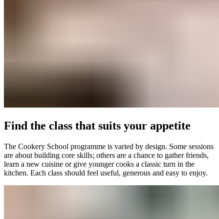
Find the class that suits your appetite​​​​‌ ‍ ​‍​‍‌‍ ‌ ​‍‌‍‍‌‌‍‌ ‌‍‍‌‌‍ ‍​‍​‍​ ‍‍​‍​‍‌ ​ ‌‍​‌‌‍ ‍‌‍‍‌‌ ‌​‌ ‍‌​‍ ‍‌‍‍‌‌‍ ​‍​‍​‍ ​​‍​‍‌‍‍​‌ ​‍‌‍‌‌‌‍‌‍​‍​‍​ ‍‍​‍​‍‌‍‍​‌ ‌​‌ ‌​‌ ​​‌ ​ ​ ‍‍​‍ ​‍ ‌‍ ​​‍ ‌‌‍​‌‌‍ ‍‌‍‌​​‍ ‌‌ ​‍​‍ ‌‌‍‍​‌‍ ‌ ‌​‌‍‌‌‌‍ ​‌ ​ ​‍ ‌‌ ​ ‌ ‌​‌ ‌‌‌‍‌​‌‍‍‌‌‍ ​‍ ‍‌ ‌‍‌‍‌‌‌ ​‍‌‍​ ‌‍‌‌‌‍ ​​‍ ‍‌‍​‌‌ ​​‌ ​​​‍ ‌‍‍‌‌‍ ‍‌ ‌​‌‍‌‌‌‍ ‍‌ ‌​​‍ ‌‍‌‌‌‍‌​‌‍‍‌‌ ‌​​‍ ‌‍ ‌‌‍ ‌‍‌​‌‍‌‌​ ‌‌ ​​‌ ​‍‌‍‌‌‌ ​ ‌‍‌‌‌‍ ‍‌ ‌​‌‍​‌‌ ‌​‌‍‍‌‌‍ ‌‍ ‍​ ‍ ‌‍‍‌‌‍‌​​ ‌‌‍‍​‌‍ ‌ ‌​‌‍‌‌‌‍ ​‌​​ ‌‍ ​‌‍​‌‌ ​ ‌ ​ ‌​‍‌‌‍ ‍‌‍‌​‌‍‌‌‌ ‍​​‍ ‌​ ‍‌​ ​ ​ ‌‌​ ‌‌​ ​‍‌‍​‌​ ‌‍‌‍​ ​‍ ‌​ ​​​ ​‌‌‍‌​​ ‍‌​‍ ‌​ ‌​​ ‌‍​ ‌‌‌‍‌​​‍ ‌‌‍​‍​ ‌ ​ ​ ​ ‌‍​‍ ‌​ ‌‍​ ‍​​ ‌​‌‍​‍‌‍​ ​ ‌‌​ ​‍‌‍​‍​ ‌‍​ ​​​ ‌‌​ ‌‌​ ‍ ‌ ‌​‌ ‍‌‌ ​​‌‍‌‌​ ‌‌‍‍​‌‍ ‌ ‌​‌‍‌‌‌‍ ​‌​​ ‌‍ ​‌‍​‌‌ ​ ‌ ​ ‌​‍‌‌‍ ‍‌‍‌​‌‍‌‌‌ ‍​​ ‍ ‌ ​​‌‍​‌‌ ‌​‌‍‍​​ ‌‌ ​​‌‍​‌‌‍‌ ‌‍‌‌‌​​‍‌ ‌‌‌‍‍‌‌‍ ​‌‍‌​‌‍‌‌‌ ​‍​‍‌‌​ ‌‌‌​​‍‌‌ ‌‍‍ ‌‍‌‌‌ ‍‌​‍‌‌​ ​ ‌​‌​​‍‌‌​ ​ ‌​‌​​‍‌‌​ ​‍​ ​‍‌‍​‍​ ‌ ​ ​​​ ​​‌‍​‌​ ‌‍​ ‌ ​ ​​‌‍​ ‌‍‌‌‌‍​‌​ ‌​​‍‌‌​ ​‍​ ​‍​‍‌‌​ ‌‌‌​‌​​‍ ‍‌‍‍​‌‍‌‌‌‍​‌‌‍‌​‌‍‍‌‌‍ ‍‌‍‌ ​ ‌‍​‍‌‍​‌‌ ​ ‌‍‌‌‌‌‌‌‌ ​‍‌‍ ​​ ‌‌‍‍​‌ ‌​‌ ‌​‌ ​​‌ ​ ​‍‌‌​ ​ ‌​​‌​‍‌‌​ ​‍‌​‌‍​‍‌‌​ ​‍‌​‌‍‌‍ ​​‍ ‌‌‍​‌‌‍ ‍‌‍‌​​‍ ‌‌ ​‍​‍ ‌‌‍‍​‌‍ ‌ ‌​‌‍‌‌‌‍ ​‌ ​ ​‍ ‌‌ ​ ‌ ‌​‌ ‌‌‌‍‌​‌‍‍‌‌‍ ​‍ ‍‌ ‌‍‌‍‌‌‌ ​‍‌‍​ ‌‍‌‌‌‍ ​​‍ ‍‌‍​‌‌ ​​‌ ​​​‍‌‍‌‍‍‌‌‍‌​​ ‌‌‍‍​‌‍ ‌ ‌​‌‍‌‌‌‍ ​‌​​ ‌‍ ​‌‍​‌‌ ​ ‌ ​ ‌​‍‌‌‍ ‍‌‍‌​‌‍‌‌‌ ‍​​‍ ‌​ ‍‌​ ​ ​ ‌‌​ ‌‌​ ​‍‌‍​‌​ ‌‍‌‍​ ​‍ ‌​ ​​​ ​‌‌‍‌​​ ‍‌​‍ ‌​ ‌​​ ‌‍​ ‌‌‌‍‌​​‍ ‌‌‍​‍​ ‌ ​ ​ ​ ‌‍​‍ ‌​ ‌‍​ ‍​​ ‌​‌‍​‍‌‍​ ​ ‌‌​ ​‍‌‍​‍​ ‌‍​ ​​​ ‌‌​ ‌‌​‍‌‍‌ ‌​‌ ‍‌‌ ​​‌‍‌‌​ ‌‌‍‍​‌‍ ‌ ‌​‌‍‌‌‌‍ ​‌​​ ‌‍ ​‌‍​‌‌ ​ ‌ ​ ‌​‍‌‌‍ ‍‌‍‌​‌‍‌‌‌ ‍​​‍‌‍‌ ​​‌‍​‌‌ ‌​‌‍‍​​ ‌‌ ​​‌‍​‌‌‍‌ ‌‍‌‌‌​​‍‌ ‌‌‌‍‍‌‌‍ ​‌‍‌​‌‍‌‌‌ ​‍​‍‌‌​ ‌‌‌​​‍‌‌ ‌‍‍ ‌‍‌‌‌ ‍‌​‍‌‌​ ​ ‌​‌​​‍‌‌​ ​ ‌​‌​​‍‌‌​ ​‍​ ​‍‌‍​‍​ ‌ ​ ​​​ ​​‌‍​‌​ ‌‍​ ‌ ​ ​​‌‍​ ‌‍‌‌‌‍​‌​ ‌​​‍‌‌​ ​‍​ ​‍​‍‌‌​ ‌‌‌​‌​​‍ ‍‌‍‍​‌‍‌‌‌‍​‌‌‍‌​‌‍‍‌‌‍ ‍‌‍‌ ​‍‌‍‌ ​​‌‍‌‌‌ ​‍‌ ​ ‌ ​​‌‍‌‌‌‍​ ‌ ‌​‌‍‍‌‌ ‌‍‌‍‌‌​ ‌‌ ​​‌ ‌‌‌‍​‍‌‍ ​‌‍‍‌‌ ​ ‌‍‍​‌‍‌‌‌‍‌​​‍​‍‌ ‌
The Cookery School programme is varied by design. Some sessions
are about building core skills; others are a chance to gather friends,
learn a new cuisine or give younger cooks a classic turn in the
kitchen. Each class should feel useful, generous and easy to enjoy.​​​​‌ ‍ ​‍​‍‌‍ ‌ ​‍‌‍‍‌‌‍‌ ‌‍‍‌‌‍ ‍​‍​‍​ ‍‍​‍​‍‌ ​ ‌‍​‌‌‍ ‍‌‍‍‌‌ ‌​‌ ‍‌​‍ ‍‌‍‍‌‌‍ ​‍​‍​‍ ​​‍​‍‌‍‍​‌ ​‍‌‍‌‌‌‍‌‍​‍​‍​ ‍‍​‍​‍‌‍‍​‌ ‌​‌ ‌​‌ ​​‌ ​ ​ ‍‍​‍ ​‍ ‌‍ ​​‍ ‌‌‍​‌‌‍ ‍‌‍‌​​‍ ‌‌ ​‍​‍ ‌‌‍‍​‌‍ ‌ ‌​‌‍‌‌‌‍ ​‌ ​ ​‍ ‌‌ ​ ‌ ‌​‌ ‌‌‌‍‌​‌‍‍‌‌‍ ​‍ ‍‌ ‌‍‌‍‌‌‌ ​‍‌‍​ ‌‍‌‌‌‍ ​​‍ ‍‌‍​‌‌ ​​‌ ​​​‍ ‌‍‍‌‌‍ ‍‌ ‌​‌‍‌‌‌‍ ‍‌ ‌​​‍ ‌‍‌‌‌‍‌​‌‍‍‌‌ ‌​​‍ ‌‍ ‌‌‍ ‌‍‌​‌‍‌‌​ ‌‌ ​​‌ ​‍‌‍‌‌‌ ​ ‌‍‌‌‌‍ ‍‌ ‌​‌‍​‌‌ ‌​‌‍‍‌‌‍ ‌‍ ‍​ ‍ ‌‍‍‌‌‍‌​​ ‌‌‍‍​‌‍ ‌ ‌​‌‍‌‌‌‍ ​‌​​ ‌‍ ​‌‍​‌‌ ​ ‌ ​ ‌​‍‌‌‍ ‍‌‍‌​‌‍‌‌‌ ‍​​‍ ‌​ ‍‌​ ​ ​ ‌‌​ ‌‌​ ​‍‌‍​‌​ ‌‍‌‍​ ​‍ ‌​ ​​​ ​‌‌‍‌​​ ‍‌​‍ ‌​ ‌​​ ‌‍​ ‌‌‌‍‌​​‍ ‌‌‍​‍​ ‌ ​ ​ ​ ‌‍​‍ ‌​ ‌‍​ ‍​​ ‌​‌‍​‍‌‍​ ​ ‌‌​ ​‍‌‍​‍​ ‌‍​ ​​​ ‌‌​ ‌‌​ ‍ ‌ ‌​‌ ‍‌‌ ​​‌‍‌‌​ ‌‌‍‍​‌‍ ‌ ‌​‌‍‌‌‌‍ ​‌​​ ‌‍ ​‌‍​‌‌ ​ ‌ ​ ‌​‍‌‌‍ ‍‌‍‌​‌‍‌‌‌ ‍​​ ‍ ‌ ​​‌‍​‌‌ ‌​‌‍‍​​ ‌‌ ​​‌‍​‌‌‍‌ ‌‍‌‌‌​​‍‌ ‌‌‌‍‍‌‌‍ ​‌‍‌​‌‍‌‌‌ ​‍​‍‌‌​ ‌‌‌​​‍‌‌ ‌‍‍ ‌‍‌‌‌ ‍‌​‍‌‌​ ​ ‌​‌​​‍‌‌​ ​ ‌​‌​​‍‌‌​ ​‍​ ​‍‌‍​‍​ ‌ ​ ​​​ ​​‌‍​‌​ ‌‍​ ‌ ​ ​​‌‍​ ‌‍‌‌‌‍​‌​ ‌​​‍‌‌​ ​‍​ ​‍​‍‌‌​ ‌‌‌​‌​​‍ ‍‌‍​‍‌‍ ‌‍‌​‌ ‍‌​ ‌‍​‍‌‍​‌‌ ​ ‌‍‌‌‌‌‌‌‌ ​‍‌‍ ​​ ‌‌‍‍​‌ ‌​‌ ‌​‌ ​​‌ ​ ​‍‌‌​ ​ ‌​​‌​‍‌‌​ ​‍‌​‌‍​‍‌‌​ ​‍‌​‌‍‌‍ ​​‍ ‌‌‍​‌‌‍ ‍‌‍‌​​‍ ‌‌ ​‍​‍ ‌‌‍‍​‌‍ ‌ ‌​‌‍‌‌‌‍ ​‌ ​ ​‍ ‌‌ ​ ‌ ‌​‌ ‌‌‌‍‌​‌‍‍‌‌‍ ​‍ ‍‌ ‌‍‌‍‌‌‌ ​‍‌‍​ ‌‍‌‌‌‍ ​​‍ ‍‌‍​‌‌ ​​‌ ​​​‍‌‍‌‍‍‌‌‍‌​​ ‌‌‍‍​‌‍ ‌ ‌​‌‍‌‌‌‍ ​‌​​ ‌‍ ​‌‍​‌‌ ​ ‌ ​ ‌​‍‌‌‍ ‍‌‍‌​‌‍‌‌‌ ‍​​‍ ‌​ ‍‌​ ​ ​ ‌‌​ ‌‌​ ​‍‌‍​‌​ ‌‍‌‍​ ​‍ ‌​ ​​​ ​‌‌‍‌​​ ‍‌​‍ ‌​ ‌​​ ‌‍​ ‌‌‌‍‌​​‍ ‌‌‍​‍​ ‌ ​ ​ ​ ‌‍​‍ ‌​ ‌‍​ ‍​​ ‌​‌‍​‍‌‍​ ​ ‌‌​ ​‍‌‍​‍​ ‌‍​ ​​​ ‌‌​ ‌‌​‍‌‍‌ ‌​‌ ‍‌‌ ​​‌‍‌‌​ ‌‌‍‍​‌‍ ‌ ‌​‌‍‌‌‌‍ ​‌​​ ‌‍ ​‌‍​‌‌ ​ ‌ ​ ‌​‍‌‌‍ ‍‌‍‌​‌‍‌‌‌ ‍​​‍‌‍‌ ​​‌‍​‌‌ ‌​‌‍‍​​ ‌‌ ​​‌‍​‌‌‍‌ ‌‍‌‌‌​​‍‌ ‌‌‌‍‍‌‌‍ ​‌‍‌​‌‍‌‌‌ ​‍​‍‌‌​ ‌‌‌​​‍‌‌ ‌‍‍ ‌‍‌‌‌ ‍‌​‍‌‌​ ​ ‌​‌​​‍‌‌​ ​ ‌​‌​​‍‌‌​ ​‍​ ​‍‌‍​‍​ ‌ ​ ​​​ ​​‌‍​‌​ ‌‍​ ‌ ​ ​​‌‍​ ‌‍‌‌‌‍​‌​ ‌​​‍‌‌​ ​‍​ ​‍​‍‌‌​ ‌‌‌​‌​​‍ ‍‌‍​‍‌‍ ‌‍‌​‌ ‍‌​‍‌‍‌ ​​‌‍‌‌‌ ​‍‌ ​ ‌ ​​‌‍‌‌‌‍​ ‌ ‌​‌‍‍‌‌ ‌‍‌‍‌‌​ ‌‌ ​​‌ ‌‌‌‍​‍‌‍ ​‌‍‍‌‌ ​ ‌‍‍​‌‍‌‌‌‍‌​​‍​‍‌ ‌