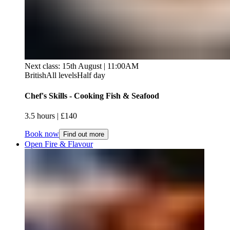
Next class: 15th August | 11:00AM
British
All levels
Half day
Chef's Skills - Cooking Fish & Seafood​​​​‌ ‍ ​‍​‍‌‍ ‌ ​‍‌‍‍‌‌‍‌ ‌‍‍‌‌‍ ‍​‍​‍​ ‍‍​‍​‍‌ ​ ‌‍​‌‌‍ ‍‌‍‍‌‌ ‌​‌ ‍‌​‍ ‍‌‍‍‌‌‍ ​‍​‍​‍ ​​‍​‍‌‍‍​‌ ​‍‌‍‌‌‌‍‌‍​‍​‍​ ‍‍​‍​‍‌‍‍​‌ ‌​‌ ‌​‌ ​​‌ ​ ​ ‍‍​‍ ​‍ ‌‍ ​​‍ ‌‌‍​‌‌‍ ‍‌‍‌​​‍ ‌‌ ​‍​‍ ‌‌‍‍​‌‍ ‌ ‌​‌‍‌‌‌‍ ​‌ ​ ​‍ ‌‌ ​ ‌ ‌​‌ ‌‌‌‍‌​‌‍‍‌‌‍ ​‍ ‍‌ ‌‍‌‍‌‌‌ ​‍‌‍​ ‌‍‌‌‌‍ ​​‍ ‍‌‍​‌‌ ​​‌ ​​​‍ ‌‍‍‌‌‍ ‍‌ ‌​‌‍‌‌‌‍ ‍‌ ‌​​‍ ‌‍‌‌‌‍‌​‌‍‍‌‌ ‌​​‍ ‌‍ ‌‌‍ ‌‍‌​‌‍‌‌​ ‌‌ ​​‌ ​‍‌‍‌‌‌ ​ ‌‍‌‌‌‍ ‍‌ ‌​‌‍​‌‌ ‌​‌‍‍‌‌‍ ‌‍ ‍​ ‍ ‌‍‍‌‌‍‌​​ ‌‌‍​‍​ ‌‌​ ‌​​ ‌ ​ ​‍​ ‌‍‌‍‌‌‌‍‌‌​‍ ‌​ ​‌‌‍​‌​ ‌ ​ ​ ​‍ ‌​ ‌​‌‍‌​​ ‌​​ ‍‌​‍ ‌‌‍​‌‌‍‌‍​ ‍​‌‍‌‌​‍ ‌​ ​‍‌‍​ ​ ‍​​ ‌ ​ ​ ​ ‍​​ ‌‌​ ‍​​ ​​‌‍‌‍‌‍‌‌​ ​‍​ ‍ ‌ ‌​‌ ‍‌‌ ​​‌‍‌‌​ ‌‌‍‍​‌‍ ‌ ‌​‌‍‌‌‌‍ ​‌​​ ‌‍ ​‌‍​‌‌ ​ ‌ ​ ​ ‍ ‌ ​​‌‍​‌‌ ‌​‌‍‍​​ ‌‌ ‌​‌‍‍‌‌ ‌​‌‍ ​‌‍‌‌​ ‌‍​‍‌‍​‌‌ ​ ‌‍‌‌‌‌‌‌‌ ​‍‌‍ ​​ ‌‌‍‍​‌ ‌​‌ ‌​‌ ​​‌ ​ ​‍‌‌​ ​ ‌​​‌​‍‌‌​ ​‍‌​‌‍​‍‌‌​ ​‍‌​‌‍‌‍ ​​‍ ‌‌‍​‌‌‍ ‍‌‍‌​​‍ ‌‌ ​‍​‍ ‌‌‍‍​‌‍ ‌ ‌​‌‍‌‌‌‍ ​‌ ​ ​‍ ‌‌ ​ ‌ ‌​‌ ‌‌‌‍‌​‌‍‍‌‌‍ ​‍ ‍‌ ‌‍‌‍‌‌‌ ​‍‌‍​ ‌‍‌‌‌‍ ​​‍ ‍‌‍​‌‌ ​​‌ ​​​‍‌‍‌‍‍‌‌‍‌​​ ‌‌‍​‍​ ‌‌​ ‌​​ ‌ ​ ​‍​ ‌‍‌‍‌‌‌‍‌‌​‍ ‌​ ​‌‌‍​‌​ ‌ ​ ​ ​‍ ‌​ ‌​‌‍‌​​ ‌​​ ‍‌​‍ ‌‌‍​‌‌‍‌‍​ ‍​‌‍‌‌​‍ ‌​ ​‍‌‍​ ​ ‍​​ ‌ ​ ​ ​ ‍​​ ‌‌​ ‍​​ ​​‌‍‌‍‌‍‌‌​ ​‍​‍‌‍‌ ‌​‌ ‍‌‌ ​​‌‍‌‌​ ‌‌‍‍​‌‍ ‌ ‌​‌‍‌‌‌‍ ​‌​​ ‌‍ ​‌‍​‌‌ ​ ‌ ​ ​‍‌‍‌ ​​‌‍​‌‌ ‌​‌‍‍​​ ‌‌ ‌​‌‍‍‌‌ ‌​‌‍ ​‌‍‌‌​‍‌‍‌ ​​‌‍‌‌‌ ​‍‌ ​ ‌ ​​‌‍‌‌‌‍​ ‌ ‌​‌‍‍‌‌ ‌‍‌‍‌‌​ ‌‌ ​​‌ ‌‌‌‍​‍‌‍ ​‌‍‍‌‌ ​ ‌‍‍​‌‍‌‌‌‍‌​​‍​‍‌ ‌
3.5 hours​​​​‌ ‍ ​‍​‍‌‍ ‌ ​‍‌‍‍‌‌‍‌ ‌‍‍‌‌‍ ‍​‍​‍​ ‍‍​‍​‍‌ ​ ‌‍​‌‌‍ ‍‌‍‍‌‌ ‌​‌ ‍‌​‍ ‍‌‍‍‌‌‍ ​‍​‍​‍ ​​‍​‍‌‍‍​‌ ​‍‌‍‌‌‌‍‌‍​‍​‍​ ‍‍​‍​‍‌‍‍​‌ ‌​‌ ‌​‌ ​​‌ ​ ​ ‍‍​‍ ​‍ ‌‍ ​​‍ ‌‌‍​‌‌‍ ‍‌‍‌​​‍ ‌‌ ​‍​‍ ‌‌‍‍​‌‍ ‌ ‌​‌‍‌‌‌‍ ​‌ ​ ​‍ ‌‌ ​ ‌ ‌​‌ ‌‌‌‍‌​‌‍‍‌‌‍ ​‍ ‍‌ ‌‍‌‍‌‌‌ ​‍‌‍​ ‌‍‌‌‌‍ ​​‍ ‍‌‍​‌‌ ​​‌ ​​​‍ ‌‍‍‌‌‍ ‍‌ ‌​‌‍‌‌‌‍ ‍‌ ‌​​‍ ‌‍‌‌‌‍‌​‌‍‍‌‌ ‌​​‍ ‌‍ ‌‌‍ ‌‍‌​‌‍‌‌​ ‌‌ ​​‌ ​‍‌‍‌‌‌ ​ ‌‍‌‌‌‍ ‍‌ ‌​‌‍​‌‌ ‌​‌‍‍‌‌‍ ‌‍ ‍​ ‍ ‌‍‍‌‌‍‌​​ ‌‌‍​‍​ ‌‌​ ‌​​ ‌ ​ ​‍​ ‌‍‌‍‌‌‌‍‌‌​‍ ‌​ ​‌‌‍​‌​ ‌ ​ ​ ​‍ ‌​ ‌​‌‍‌​​ ‌​​ ‍‌​‍ ‌‌‍​‌‌‍‌‍​ ‍​‌‍‌‌​‍ ‌​ ​‍‌‍​ ​ ‍​​ ‌ ​ ​ ​ ‍​​ ‌‌​ ‍​​ ​​‌‍‌‍‌‍‌‌​ ​‍​ ‍ ‌ ‌​‌ ‍‌‌ ​​‌‍‌‌​ ‌‌‍‍​‌‍ ‌ ‌​‌‍‌‌‌‍ ​‌​​ ‌‍ ​‌‍​‌‌ ​ ‌ ​ ​ ‍ ‌ ​​‌‍​‌‌ ‌​‌‍‍​​ ‌‌ ‌​‌‍‍‌‌‍ ‌‌‍‌‌​ ‌‍​‍‌‍​‌‌ ​ ‌‍‌‌‌‌‌‌‌ ​‍‌‍ ​​ ‌‌‍‍​‌ ‌​‌ ‌​‌ ​​‌ ​ ​‍‌‌​ ​ ‌​​‌​‍‌‌​ ​‍‌​‌‍​‍‌‌​ ​‍‌​‌‍‌‍ ​​‍ ‌‌‍​‌‌‍ ‍‌‍‌​​‍ ‌‌ ​‍​‍ ‌‌‍‍​‌‍ ‌ ‌​‌‍‌‌‌‍ ​‌ ​ ​‍ ‌‌ ​ ‌ ‌​‌ ‌‌‌‍‌​‌‍‍‌‌‍ ​‍ ‍‌ ‌‍‌‍‌‌‌ ​‍‌‍​ ‌‍‌‌‌‍ ​​‍ ‍‌‍​‌‌ ​​‌ ​​​‍‌‍‌‍‍‌‌‍‌​​ ‌‌‍​‍​ ‌‌​ ‌​​ ‌ ​ ​‍​ ‌‍‌‍‌‌‌‍‌‌​‍ ‌​ ​‌‌‍​‌​ ‌ ​ ​ ​‍ ‌​ ‌​‌‍‌​​ ‌​​ ‍‌​‍ ‌‌‍​‌‌‍‌‍​ ‍​‌‍‌‌​‍ ‌​ ​‍‌‍​ ​ ‍​​ ‌ ​ ​ ​ ‍​​ ‌‌​ ‍​​ ​​‌‍‌‍‌‍‌‌​ ​‍​‍‌‍‌ ‌​‌ ‍‌‌ ​​‌‍‌‌​ ‌‌‍‍​‌‍ ‌ ‌​‌‍‌‌‌‍ ​‌​​ ‌‍ ​‌‍​‌‌ ​ ‌ ​ ​‍‌‍‌ ​​‌‍​‌‌ ‌​‌‍‍​​ ‌‌ ‌​‌‍‍‌‌‍ ‌‌‍‌‌​‍‌‍‌ ​​‌‍‌‌‌ ​‍‌ ​ ‌ ​​‌‍‌‌‌‍​ ‌ ‌​‌‍‍‌‌ ‌‍‌‍‌‌​ ‌‌ ​​‌ ‌‌‌‍​‍‌‍ ​‌‍‍‌‌ ​ ‌‍‍​‌‍‌‌‌‍‌​​‍​‍‌ ‌ | £140​​​​‌ ‍ ​‍​‍‌‍ ‌ ​‍‌‍‍‌‌‍‌ ‌‍‍‌‌‍ ‍​‍​‍​ ‍‍​‍​‍‌ ​ ‌‍​‌‌‍ ‍‌‍‍‌‌ ‌​‌ ‍‌​‍ ‍‌‍‍‌‌‍ ​‍​‍​‍ ​​‍​‍‌‍‍​‌ ​‍‌‍‌‌‌‍‌‍​‍​‍​ ‍‍​‍​‍‌‍‍​‌ ‌​‌ ‌​‌ ​​‌ ​ ​ ‍‍​‍ ​‍ ‌‍ ​​‍ ‌‌‍​‌‌‍ ‍‌‍‌​​‍ ‌‌ ​‍​‍ ‌‌‍‍​‌‍ ‌ ‌​‌‍‌‌‌‍ ​‌ ​ ​‍ ‌‌ ​ ‌ ‌​‌ ‌‌‌‍‌​‌‍‍‌‌‍ ​‍ ‍‌ ‌‍‌‍‌‌‌ ​‍‌‍​ ‌‍‌‌‌‍ ​​‍ ‍‌‍​‌‌ ​​‌ ​​​‍ ‌‍‍‌‌‍ ‍‌ ‌​‌‍‌‌‌‍ ‍‌ ‌​​‍ ‌‍‌‌‌‍‌​‌‍‍‌‌ ‌​​‍ ‌‍ ‌‌‍ ‌‍‌​‌‍‌‌​ ‌‌ ​​‌ ​‍‌‍‌‌‌ ​ ‌‍‌‌‌‍ ‍‌ ‌​‌‍​‌‌ ‌​‌‍‍‌‌‍ ‌‍ ‍​ ‍ ‌‍‍‌‌‍‌​​ ‌‌‍​‍​ ‌‌​ ‌​​ ‌ ​ ​‍​ ‌‍‌‍‌‌‌‍‌‌​‍ ‌​ ​‌‌‍​‌​ ‌ ​ ​ ​‍ ‌​ ‌​‌‍‌​​ ‌​​ ‍‌​‍ ‌‌‍​‌‌‍‌‍​ ‍​‌‍‌‌​‍ ‌​ ​‍‌‍​ ​ ‍​​ ‌ ​ ​ ​ ‍​​ ‌‌​ ‍​​ ​​‌‍‌‍‌‍‌‌​ ​‍​ ‍ ‌ ‌​‌ ‍‌‌ ​​‌‍‌‌​ ‌‌‍‍​‌‍ ‌ ‌​‌‍‌‌‌‍ ​‌​​ ‌‍ ​‌‍​‌‌ ​ ‌ ​ ​ ‍ ‌ ​​‌‍​‌‌ ‌​‌‍‍​​ ‌‌ ​​‌ ​‍‌‍‍‌‌‍​ ‌‍‌‌​ ‌‍​‍‌‍​‌‌ ​ ‌‍‌‌‌‌‌‌‌ ​‍‌‍ ​​ ‌‌‍‍​‌ ‌​‌ ‌​‌ ​​‌ ​ ​‍‌‌​ ​ ‌​​‌​‍‌‌​ ​‍‌​‌‍​‍‌‌​ ​‍‌​‌‍‌‍ ​​‍ ‌‌‍​‌‌‍ ‍‌‍‌​​‍ ‌‌ ​‍​‍ ‌‌‍‍​‌‍ ‌ ‌​‌‍‌‌‌‍ ​‌ ​ ​‍ ‌‌ ​ ‌ ‌​‌ ‌‌‌‍‌​‌‍‍‌‌‍ ​‍ ‍‌ ‌‍‌‍‌‌‌ ​‍‌‍​ ‌‍‌‌‌‍ ​​‍ ‍‌‍​‌‌ ​​‌ ​​​‍‌‍‌‍‍‌‌‍‌​​ ‌‌‍​‍​ ‌‌​ ‌​​ ‌ ​ ​‍​ ‌‍‌‍‌‌‌‍‌‌​‍ ‌​ ​‌‌‍​‌​ ‌ ​ ​ ​‍ ‌​ ‌​‌‍‌​​ ‌​​ ‍‌​‍ ‌‌‍​‌‌‍‌‍​ ‍​‌‍‌‌​‍ ‌​ ​‍‌‍​ ​ ‍​​ ‌ ​ ​ ​ ‍​​ ‌‌​ ‍​​ ​​‌‍‌‍‌‍‌‌​ ​‍​‍‌‍‌ ‌​‌ ‍‌‌ ​​‌‍‌‌​ ‌‌‍‍​‌‍ ‌ ‌​‌‍‌‌‌‍ ​‌​​ ‌‍ ​‌‍​‌‌ ​ ‌ ​ ​‍‌‍‌ ​​‌‍​‌‌ ‌​‌‍‍​​ ‌‌ ​​‌ ​‍‌‍‍‌‌‍​ ‌‍‌‌​‍‌‍‌ ​​‌‍‌‌‌ ​‍‌ ​ ‌ ​​‌‍‌‌‌‍​ ‌ ‌​‌‍‍‌‌ ‌‍‌‍‌‌​ ‌‌ ​​‌ ‌‌‌‍​‍‌‍ ​‌‍‍‌‌ ​ ‌‍‍​‌‍‌‌‌‍‌​​‍​‍‌ ‌
Book now
Find out more
Open Fire & Flavour​​​​‌ ‍ ​‍​‍‌‍ ‌ ​‍‌‍‍‌‌‍‌ ‌‍‍‌‌‍ ‍​‍​‍​ ‍‍​‍​‍‌ ​ ‌‍​‌‌‍ ‍‌‍‍‌‌ ‌​‌ ‍‌​‍ ‍‌‍‍‌‌‍ ​‍​‍​‍ ​​‍​‍‌‍‍​‌ ​‍‌‍‌‌‌‍‌‍​‍​‍​ ‍‍​‍​‍‌‍‍​‌ ‌​‌ ‌​‌ ​​‌ ​ ​ ‍‍​‍ ​‍ ‌‍ ​​‍ ‌‌‍​‌‌‍ ‍‌‍‌​​‍ ‌‌ ​‍​‍ ‌‌‍‍​‌‍ ‌ ‌​‌‍‌‌‌‍ ​‌ ​ ​‍ ‌‌ ​ ‌ ‌​‌ ‌‌‌‍‌​‌‍‍‌‌‍ ​‍ ‍‌ ‌‍‌‍‌‌‌ ​‍‌‍​ ‌‍‌‌‌‍ ​​‍ ‍‌‍​‌‌ ​​‌ ​​​‍ ‌‍‍‌‌‍ ‍‌ ‌​‌‍‌‌‌‍ ‍‌ ‌​​‍ ‌‍‌‌‌‍‌​‌‍‍‌‌ ‌​​‍ ‌‍ ‌‌‍ ‌‍‌​‌‍‌‌​ ‌‌ ​​‌ ​‍‌‍‌‌‌ ​ ‌‍‌‌‌‍ ‍‌ ‌​‌‍​‌‌ ‌​‌‍‍‌‌‍ ‌‍ ‍​ ‍ ‌‍‍‌‌‍‌​​ ‌​ ​‍​ ‌‌‌‍‌​​ ‍‌​ ​‌​ ‍​​ ​‍​ ​‌​‍ ‌‌‍​‌​ ​‌​ ‌‌​ ​ ​‍ ‌​ ‌​‌‍‌​​ ‌‌​ ‌‌​‍ ‌‌‍​‌‌‍‌‍‌‍‌‌‌‍​‌​‍ ‌​ ‌ ​ ‌ ‌‍‌‌​ ‌​​ ‌ ​ ​ ​ ‌‍​ ‌​‌‍‌‍​ ​ ​ ​​​ ‌ ​ ‍ ‌ ‌​‌ ‍‌‌ ​​‌‍‌‌​ ‌‌‍‍​‌‍ ‌ ‌​‌‍‌‌‌‍ ​‌​​ ‌‍ ​‌‍​‌‌ ​ ‌ ​ ​ ‍ ‌ ​​‌‍​‌‌ ‌​‌‍‍​​ ‌‌ ‌​‌‍‍‌‌ ‌​‌‍ ​‌‍‌‌​ ‌‍​‍‌‍​‌‌ ​ ‌‍‌‌‌‌‌‌‌ ​‍‌‍ ​​ ‌‌‍‍​‌ ‌​‌ ‌​‌ ​​‌ ​ ​‍‌‌​ ​ ‌​​‌​‍‌‌​ ​‍‌​‌‍​‍‌‌​ ​‍‌​‌‍‌‍ ​​‍ ‌‌‍​‌‌‍ ‍‌‍‌​​‍ ‌‌ ​‍​‍ ‌‌‍‍​‌‍ ‌ ‌​‌‍‌‌‌‍ ​‌ ​ ​‍ ‌‌ ​ ‌ ‌​‌ ‌‌‌‍‌​‌‍‍‌‌‍ ​‍ ‍‌ ‌‍‌‍‌‌‌ ​‍‌‍​ ‌‍‌‌‌‍ ​​‍ ‍‌‍​‌‌ ​​‌ ​​​‍‌‍‌‍‍‌‌‍‌​​ ‌​ ​‍​ ‌‌‌‍‌​​ ‍‌​ ​‌​ ‍​​ ​‍​ ​‌​‍ ‌‌‍​‌​ ​‌​ ‌‌​ ​ ​‍ ‌​ ‌​‌‍‌​​ ‌‌​ ‌‌​‍ ‌‌‍​‌‌‍‌‍‌‍‌‌‌‍​‌​‍ ‌​ ‌ ​ ‌ ‌‍‌‌​ ‌​​ ‌ ​ ​ ​ ‌‍​ ‌​‌‍‌‍​ ​ ​ ​​​ ‌ ​‍‌‍‌ ‌​‌ ‍‌‌ ​​‌‍‌‌​ ‌‌‍‍​‌‍ ‌ ‌​‌‍‌‌‌‍ ​‌​​ ‌‍ ​‌‍​‌‌ ​ ‌ ​ ​‍‌‍‌ ​​‌‍​‌‌ ‌​‌‍‍​​ ‌‌ ‌​‌‍‍‌‌ ‌​‌‍ ​‌‍‌‌​‍‌‍‌ ​​‌‍‌‌‌ ​‍‌ ​ ‌ ​​‌‍‌‌‌‍​ ‌ ‌​‌‍‍‌‌ ‌‍‌‍‌‌​ ‌‌ ​​‌ ‌‌‌‍​‍‌‍ ​‌‍‍‌‌ ​ ‌‍‍​‌‍‌‌‌‍‌​​‍​‍‌ ‌