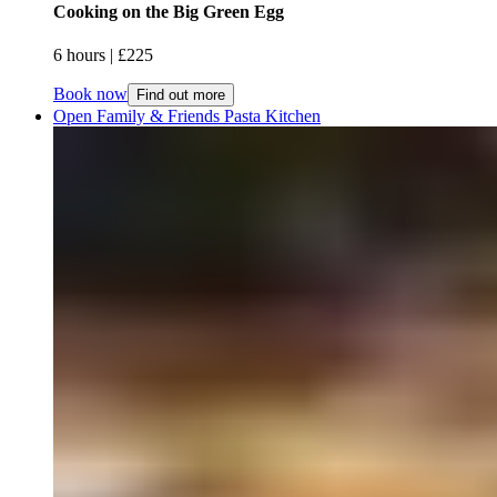
Cooking on the Big Green Egg​​​​‌ ‍ ​‍​‍‌‍ ‌ ​‍‌‍‍‌‌‍‌ ‌‍‍‌‌‍ ‍​‍​‍​ ‍‍​‍​‍‌ ​ ‌‍​‌‌‍ ‍‌‍‍‌‌ ‌​‌ ‍‌​‍ ‍‌‍‍‌‌‍ ​‍​‍​‍ ​​‍​‍‌‍‍​‌ ​‍‌‍‌‌‌‍‌‍​‍​‍​ ‍‍​‍​‍‌‍‍​‌ ‌​‌ ‌​‌ ​​‌ ​ ​ ‍‍​‍ ​‍ ‌‍ ​​‍ ‌‌‍​‌‌‍ ‍‌‍‌​​‍ ‌‌ ​‍​‍ ‌‌‍‍​‌‍ ‌ ‌​‌‍‌‌‌‍ ​‌ ​ ​‍ ‌‌ ​ ‌ ‌​‌ ‌‌‌‍‌​‌‍‍‌‌‍ ​‍ ‍‌ ‌‍‌‍‌‌‌ ​‍‌‍​ ‌‍‌‌‌‍ ​​‍ ‍‌‍​‌‌ ​​‌ ​​​‍ ‌‍‍‌‌‍ ‍‌ ‌​‌‍‌‌‌‍ ‍‌ ‌​​‍ ‌‍‌‌‌‍‌​‌‍‍‌‌ ‌​​‍ ‌‍ ‌‌‍ ‌‍‌​‌‍‌‌​ ‌‌ ​​‌ ​‍‌‍‌‌‌ ​ ‌‍‌‌‌‍ ‍‌ ‌​‌‍​‌‌ ‌​‌‍‍‌‌‍ ‌‍ ‍​ ‍ ‌‍‍‌‌‍‌​​ ‌‌‍‌‍​ ​‍‌‍‌‍​ ‍​‌‍‌‍​ ​‍​ ‌‍​ ​ ​‍ ‌‌‍​ ​ ​ ‌‍‌‌​ ‍​​‍ ‌​ ‌​‌‍‌‍​ ​‌​ ‍‌​‍ ‌‌‍​‌​ ‌​​ ​‍​ ‌‍​‍ ‌‌‍​‌‌‍​‍​ ‍​​ ‌ ‌‍​‍‌‍​‍‌‍‌‌​ ‌‌​ ‌​​ ​ ​ ‌ ​ ‍‌​ ‍ ‌ ‌​‌ ‍‌‌ ​​‌‍‌‌​ ‌‌‍‍​‌‍ ‌ ‌​‌‍‌‌‌‍ ​‌​​ ‌‍ ​‌‍​‌‌ ​ ‌ ​ ​ ‍ ‌ ​​‌‍​‌‌ ‌​‌‍‍​​ ‌‌ ‌​‌‍‍‌‌ ‌​‌‍ ​‌‍‌‌​ ‌‍​‍‌‍​‌‌ ​ ‌‍‌‌‌‌‌‌‌ ​‍‌‍ ​​ ‌‌‍‍​‌ ‌​‌ ‌​‌ ​​‌ ​ ​‍‌‌​ ​ ‌​​‌​‍‌‌​ ​‍‌​‌‍​‍‌‌​ ​‍‌​‌‍‌‍ ​​‍ ‌‌‍​‌‌‍ ‍‌‍‌​​‍ ‌‌ ​‍​‍ ‌‌‍‍​‌‍ ‌ ‌​‌‍‌‌‌‍ ​‌ ​ ​‍ ‌‌ ​ ‌ ‌​‌ ‌‌‌‍‌​‌‍‍‌‌‍ ​‍ ‍‌ ‌‍‌‍‌‌‌ ​‍‌‍​ ‌‍‌‌‌‍ ​​‍ ‍‌‍​‌‌ ​​‌ ​​​‍‌‍‌‍‍‌‌‍‌​​ ‌‌‍‌‍​ ​‍‌‍‌‍​ ‍​‌‍‌‍​ ​‍​ ‌‍​ ​ ​‍ ‌‌‍​ ​ ​ ‌‍‌‌​ ‍​​‍ ‌​ ‌​‌‍‌‍​ ​‌​ ‍‌​‍ ‌‌‍​‌​ ‌​​ ​‍​ ‌‍​‍ ‌‌‍​‌‌‍​‍​ ‍​​ ‌ ‌‍​‍‌‍​‍‌‍‌‌​ ‌‌​ ‌​​ ​ ​ ‌ ​ ‍‌​‍‌‍‌ ‌​‌ ‍‌‌ ​​‌‍‌‌​ ‌‌‍‍​‌‍ ‌ ‌​‌‍‌‌‌‍ ​‌​​ ‌‍ ​‌‍​‌‌ ​ ‌ ​ ​‍‌‍‌ ​​‌‍​‌‌ ‌​‌‍‍​​ ‌‌ ‌​‌‍‍‌‌ ‌​‌‍ ​‌‍‌‌​‍‌‍‌ ​​‌‍‌‌‌ ​‍‌ ​ ‌ ​​‌‍‌‌‌‍​ ‌ ‌​‌‍‍‌‌ ‌‍‌‍‌‌​ ‌‌ ​​‌ ‌‌‌‍​‍‌‍ ​‌‍‍‌‌ ​ ‌‍‍​‌‍‌‌‌‍‌​​‍​‍‌ ‌
6 hours​​​​‌ ‍ ​‍​‍‌‍ ‌ ​‍‌‍‍‌‌‍‌ ‌‍‍‌‌‍ ‍​‍​‍​ ‍‍​‍​‍‌ ​ ‌‍​‌‌‍ ‍‌‍‍‌‌ ‌​‌ ‍‌​‍ ‍‌‍‍‌‌‍ ​‍​‍​‍ ​​‍​‍‌‍‍​‌ ​‍‌‍‌‌‌‍‌‍​‍​‍​ ‍‍​‍​‍‌‍‍​‌ ‌​‌ ‌​‌ ​​‌ ​ ​ ‍‍​‍ ​‍ ‌‍ ​​‍ ‌‌‍​‌‌‍ ‍‌‍‌​​‍ ‌‌ ​‍​‍ ‌‌‍‍​‌‍ ‌ ‌​‌‍‌‌‌‍ ​‌ ​ ​‍ ‌‌ ​ ‌ ‌​‌ ‌‌‌‍‌​‌‍‍‌‌‍ ​‍ ‍‌ ‌‍‌‍‌‌‌ ​‍‌‍​ ‌‍‌‌‌‍ ​​‍ ‍‌‍​‌‌ ​​‌ ​​​‍ ‌‍‍‌‌‍ ‍‌ ‌​‌‍‌‌‌‍ ‍‌ ‌​​‍ ‌‍‌‌‌‍‌​‌‍‍‌‌ ‌​​‍ ‌‍ ‌‌‍ ‌‍‌​‌‍‌‌​ ‌‌ ​​‌ ​‍‌‍‌‌‌ ​ ‌‍‌‌‌‍ ‍‌ ‌​‌‍​‌‌ ‌​‌‍‍‌‌‍ ‌‍ ‍​ ‍ ‌‍‍‌‌‍‌​​ ‌‌‍‌‍​ ​‍‌‍‌‍​ ‍​‌‍‌‍​ ​‍​ ‌‍​ ​ ​‍ ‌‌‍​ ​ ​ ‌‍‌‌​ ‍​​‍ ‌​ ‌​‌‍‌‍​ ​‌​ ‍‌​‍ ‌‌‍​‌​ ‌​​ ​‍​ ‌‍​‍ ‌‌‍​‌‌‍​‍​ ‍​​ ‌ ‌‍​‍‌‍​‍‌‍‌‌​ ‌‌​ ‌​​ ​ ​ ‌ ​ ‍‌​ ‍ ‌ ‌​‌ ‍‌‌ ​​‌‍‌‌​ ‌‌‍‍​‌‍ ‌ ‌​‌‍‌‌‌‍ ​‌​​ ‌‍ ​‌‍​‌‌ ​ ‌ ​ ​ ‍ ‌ ​​‌‍​‌‌ ‌​‌‍‍​​ ‌‌ ‌​‌‍‍‌‌‍ ‌‌‍‌‌​ ‌‍​‍‌‍​‌‌ ​ ‌‍‌‌‌‌‌‌‌ ​‍‌‍ ​​ ‌‌‍‍​‌ ‌​‌ ‌​‌ ​​‌ ​ ​‍‌‌​ ​ ‌​​‌​‍‌‌​ ​‍‌​‌‍​‍‌‌​ ​‍‌​‌‍‌‍ ​​‍ ‌‌‍​‌‌‍ ‍‌‍‌​​‍ ‌‌ ​‍​‍ ‌‌‍‍​‌‍ ‌ ‌​‌‍‌‌‌‍ ​‌ ​ ​‍ ‌‌ ​ ‌ ‌​‌ ‌‌‌‍‌​‌‍‍‌‌‍ ​‍ ‍‌ ‌‍‌‍‌‌‌ ​‍‌‍​ ‌‍‌‌‌‍ ​​‍ ‍‌‍​‌‌ ​​‌ ​​​‍‌‍‌‍‍‌‌‍‌​​ ‌‌‍‌‍​ ​‍‌‍‌‍​ ‍​‌‍‌‍​ ​‍​ ‌‍​ ​ ​‍ ‌‌‍​ ​ ​ ‌‍‌‌​ ‍​​‍ ‌​ ‌​‌‍‌‍​ ​‌​ ‍‌​‍ ‌‌‍​‌​ ‌​​ ​‍​ ‌‍​‍ ‌‌‍​‌‌‍​‍​ ‍​​ ‌ ‌‍​‍‌‍​‍‌‍‌‌​ ‌‌​ ‌​​ ​ ​ ‌ ​ ‍‌​‍‌‍‌ ‌​‌ ‍‌‌ ​​‌‍‌‌​ ‌‌‍‍​‌‍ ‌ ‌​‌‍‌‌‌‍ ​‌​​ ‌‍ ​‌‍​‌‌ ​ ‌ ​ ​‍‌‍‌ ​​‌‍​‌‌ ‌​‌‍‍​​ ‌‌ ‌​‌‍‍‌‌‍ ‌‌‍‌‌​‍‌‍‌ ​​‌‍‌‌‌ ​‍‌ ​ ‌ ​​‌‍‌‌‌‍​ ‌ ‌​‌‍‍‌‌ ‌‍‌‍‌‌​ ‌‌ ​​‌ ‌‌‌‍​‍‌‍ ​‌‍‍‌‌ ​ ‌‍‍​‌‍‌‌‌‍‌​​‍​‍‌ ‌ | £225​​​​‌ ‍ ​‍​‍‌‍ ‌ ​‍‌‍‍‌‌‍‌ ‌‍‍‌‌‍ ‍​‍​‍​ ‍‍​‍​‍‌ ​ ‌‍​‌‌‍ ‍‌‍‍‌‌ ‌​‌ ‍‌​‍ ‍‌‍‍‌‌‍ ​‍​‍​‍ ​​‍​‍‌‍‍​‌ ​‍‌‍‌‌‌‍‌‍​‍​‍​ ‍‍​‍​‍‌‍‍​‌ ‌​‌ ‌​‌ ​​‌ ​ ​ ‍‍​‍ ​‍ ‌‍ ​​‍ ‌‌‍​‌‌‍ ‍‌‍‌​​‍ ‌‌ ​‍​‍ ‌‌‍‍​‌‍ ‌ ‌​‌‍‌‌‌‍ ​‌ ​ ​‍ ‌‌ ​ ‌ ‌​‌ ‌‌‌‍‌​‌‍‍‌‌‍ ​‍ ‍‌ ‌‍‌‍‌‌‌ ​‍‌‍​ ‌‍‌‌‌‍ ​​‍ ‍‌‍​‌‌ ​​‌ ​​​‍ ‌‍‍‌‌‍ ‍‌ ‌​‌‍‌‌‌‍ ‍‌ ‌​​‍ ‌‍‌‌‌‍‌​‌‍‍‌‌ ‌​​‍ ‌‍ ‌‌‍ ‌‍‌​‌‍‌‌​ ‌‌ ​​‌ ​‍‌‍‌‌‌ ​ ‌‍‌‌‌‍ ‍‌ ‌​‌‍​‌‌ ‌​‌‍‍‌‌‍ ‌‍ ‍​ ‍ ‌‍‍‌‌‍‌​​ ‌‌‍‌‍​ ​‍‌‍‌‍​ ‍​‌‍‌‍​ ​‍​ ‌‍​ ​ ​‍ ‌‌‍​ ​ ​ ‌‍‌‌​ ‍​​‍ ‌​ ‌​‌‍‌‍​ ​‌​ ‍‌​‍ ‌‌‍​‌​ ‌​​ ​‍​ ‌‍​‍ ‌‌‍​‌‌‍​‍​ ‍​​ ‌ ‌‍​‍‌‍​‍‌‍‌‌​ ‌‌​ ‌​​ ​ ​ ‌ ​ ‍‌​ ‍ ‌ ‌​‌ ‍‌‌ ​​‌‍‌‌​ ‌‌‍‍​‌‍ ‌ ‌​‌‍‌‌‌‍ ​‌​​ ‌‍ ​‌‍​‌‌ ​ ‌ ​ ​ ‍ ‌ ​​‌‍​‌‌ ‌​‌‍‍​​ ‌‌ ​​‌ ​‍‌‍‍‌‌‍​ ‌‍‌‌​ ‌‍​‍‌‍​‌‌ ​ ‌‍‌‌‌‌‌‌‌ ​‍‌‍ ​​ ‌‌‍‍​‌ ‌​‌ ‌​‌ ​​‌ ​ ​‍‌‌​ ​ ‌​​‌​‍‌‌​ ​‍‌​‌‍​‍‌‌​ ​‍‌​‌‍‌‍ ​​‍ ‌‌‍​‌‌‍ ‍‌‍‌​​‍ ‌‌ ​‍​‍ ‌‌‍‍​‌‍ ‌ ‌​‌‍‌‌‌‍ ​‌ ​ ​‍ ‌‌ ​ ‌ ‌​‌ ‌‌‌‍‌​‌‍‍‌‌‍ ​‍ ‍‌ ‌‍‌‍‌‌‌ ​‍‌‍​ ‌‍‌‌‌‍ ​​‍ ‍‌‍​‌‌ ​​‌ ​​​‍‌‍‌‍‍‌‌‍‌​​ ‌‌‍‌‍​ ​‍‌‍‌‍​ ‍​‌‍‌‍​ ​‍​ ‌‍​ ​ ​‍ ‌‌‍​ ​ ​ ‌‍‌‌​ ‍​​‍ ‌​ ‌​‌‍‌‍​ ​‌​ ‍‌​‍ ‌‌‍​‌​ ‌​​ ​‍​ ‌‍​‍ ‌‌‍​‌‌‍​‍​ ‍​​ ‌ ‌‍​‍‌‍​‍‌‍‌‌​ ‌‌​ ‌​​ ​ ​ ‌ ​ ‍‌​‍‌‍‌ ‌​‌ ‍‌‌ ​​‌‍‌‌​ ‌‌‍‍​‌‍ ‌ ‌​‌‍‌‌‌‍ ​‌​​ ‌‍ ​‌‍​‌‌ ​ ‌ ​ ​‍‌‍‌ ​​‌‍​‌‌ ‌​‌‍‍​​ ‌‌ ​​‌ ​‍‌‍‍‌‌‍​ ‌‍‌‌​‍‌‍‌ ​​‌‍‌‌‌ ​‍‌ ​ ‌ ​​‌‍‌‌‌‍​ ‌ ‌​‌‍‍‌‌ ‌‍‌‍‌‌​ ‌‌ ​​‌ ‌‌‌‍​‍‌‍ ​‌‍‍‌‌ ​ ‌‍‍​‌‍‌‌‌‍‌​​‍​‍‌ ‌
Book now
Find out more
Open Family & Friends Pasta Kitchen​​​​‌ ‍ ​‍​‍‌‍ ‌ ​‍‌‍‍‌‌‍‌ ‌‍‍‌‌‍ ‍​‍​‍​ ‍‍​‍​‍‌ ​ ‌‍​‌‌‍ ‍‌‍‍‌‌ ‌​‌ ‍‌​‍ ‍‌‍‍‌‌‍ ​‍​‍​‍ ​​‍​‍‌‍‍​‌ ​‍‌‍‌‌‌‍‌‍​‍​‍​ ‍‍​‍​‍‌‍‍​‌ ‌​‌ ‌​‌ ​​‌ ​ ​ ‍‍​‍ ​‍ ‌‍ ​​‍ ‌‌‍​‌‌‍ ‍‌‍‌​​‍ ‌‌ ​‍​‍ ‌‌‍‍​‌‍ ‌ ‌​‌‍‌‌‌‍ ​‌ ​ ​‍ ‌‌ ​ ‌ ‌​‌ ‌‌‌‍‌​‌‍‍‌‌‍ ​‍ ‍‌ ‌‍‌‍‌‌‌ ​‍‌‍​ ‌‍‌‌‌‍ ​​‍ ‍‌‍​‌‌ ​​‌ ​​​‍ ‌‍‍‌‌‍ ‍‌ ‌​‌‍‌‌‌‍ ‍‌ ‌​​‍ ‌‍‌‌‌‍‌​‌‍‍‌‌ ‌​​‍ ‌‍ ‌‌‍ ‌‍‌​‌‍‌‌​ ‌‌ ​​‌ ​‍‌‍‌‌‌ ​ ‌‍‌‌‌‍ ‍‌ ‌​‌‍​‌‌ ‌​‌‍‍‌‌‍ ‌‍ ‍​ ‍ ‌‍‍‌‌‍‌​​ ‌​ ‍‌‌‍​‌​ ‌ ‌‍​‍‌‍​ ​ ‌‍‌‍‌​​ ‌‌​‍ ‌‌‍​‌​ ‍‌​ ‌​‌‍​‌​‍ ‌​ ‌​​ ‍‌‌‍‌‍‌‍‌​​‍ ‌‌‍​‍​ ‌ ​ ‍​​ ‌‍​‍ ‌​ ​​​ ‍‌‌‍​‍‌‍‌​​ ​ ‌‍​‍‌‍‌‌‌‍​‍​ ‌​‌‍​‍​ ​‌‌‍​‌​ ‍ ‌ ‌​‌ ‍‌‌ ​​‌‍‌‌​ ‌‌‍‍​‌‍ ‌ ‌​‌‍‌‌‌‍ ​‌​​ ‌‍ ​‌‍​‌‌ ​ ‌ ​ ​ ‍ ‌ ​​‌‍​‌‌ ‌​‌‍‍​​ ‌‌ ‌​‌‍‍‌‌ ‌​‌‍ ​‌‍‌‌​ ‌‍​‍‌‍​‌‌ ​ ‌‍‌‌‌‌‌‌‌ ​‍‌‍ ​​ ‌‌‍‍​‌ ‌​‌ ‌​‌ ​​‌ ​ ​‍‌‌​ ​ ‌​​‌​‍‌‌​ ​‍‌​‌‍​‍‌‌​ ​‍‌​‌‍‌‍ ​​‍ ‌‌‍​‌‌‍ ‍‌‍‌​​‍ ‌‌ ​‍​‍ ‌‌‍‍​‌‍ ‌ ‌​‌‍‌‌‌‍ ​‌ ​ ​‍ ‌‌ ​ ‌ ‌​‌ ‌‌‌‍‌​‌‍‍‌‌‍ ​‍ ‍‌ ‌‍‌‍‌‌‌ ​‍‌‍​ ‌‍‌‌‌‍ ​​‍ ‍‌‍​‌‌ ​​‌ ​​​‍‌‍‌‍‍‌‌‍‌​​ ‌​ ‍‌‌‍​‌​ ‌ ‌‍​‍‌‍​ ​ ‌‍‌‍‌​​ ‌‌​‍ ‌‌‍​‌​ ‍‌​ ‌​‌‍​‌​‍ ‌​ ‌​​ ‍‌‌‍‌‍‌‍‌​​‍ ‌‌‍​‍​ ‌ ​ ‍​​ ‌‍​‍ ‌​ ​​​ ‍‌‌‍​‍‌‍‌​​ ​ ‌‍​‍‌‍‌‌‌‍​‍​ ‌​‌‍​‍​ ​‌‌‍​‌​‍‌‍‌ ‌​‌ ‍‌‌ ​​‌‍‌‌​ ‌‌‍‍​‌‍ ‌ ‌​‌‍‌‌‌‍ ​‌​​ ‌‍ ​‌‍​‌‌ ​ ‌ ​ ​‍‌‍‌ ​​‌‍​‌‌ ‌​‌‍‍​​ ‌‌ ‌​‌‍‍‌‌ ‌​‌‍ ​‌‍‌‌​‍‌‍‌ ​​‌‍‌‌‌ ​‍‌ ​ ‌ ​​‌‍‌‌‌‍​ ‌ ‌​‌‍‍‌‌ ‌‍‌‍‌‌​ ‌‌ ​​‌ ‌‌‌‍​‍‌‍ ​‌‍‍‌‌ ​ ‌‍‍​‌‍‌‌‌‍‌​​‍​‍‌ ‌