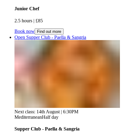
Junior Chef ​​​​‌ ‍ ​‍​‍‌‍ ‌ ​‍‌‍‍‌‌‍‌ ‌‍‍‌‌‍ ‍​‍​‍​ ‍‍​‍​‍‌ ​ ‌‍​‌‌‍ ‍‌‍‍‌‌ ‌​‌ ‍‌​‍ ‍‌‍‍‌‌‍ ​‍​‍​‍ ​​‍​‍‌‍‍​‌ ​‍‌‍‌‌‌‍‌‍​‍​‍​ ‍‍​‍​‍‌‍‍​‌ ‌​‌ ‌​‌ ​​‌ ​ ​ ‍‍​‍ ​‍ ‌‍ ​​‍ ‌‌‍​‌‌‍ ‍‌‍‌​​‍ ‌‌ ​‍​‍ ‌‌‍‍​‌‍ ‌ ‌​‌‍‌‌‌‍ ​‌ ​ ​‍ ‌‌ ​ ‌ ‌​‌ ‌‌‌‍‌​‌‍‍‌‌‍ ​‍ ‍‌ ‌‍‌‍‌‌‌ ​‍‌‍​ ‌‍‌‌‌‍ ​​‍ ‍‌‍​‌‌ ​​‌ ​​​‍ ‌‍‍‌‌‍ ‍‌ ‌​‌‍‌‌‌‍ ‍‌ ‌​​‍ ‌‍‌‌‌‍‌​‌‍‍‌‌ ‌​​‍ ‌‍ ‌‌‍ ‌‍‌​‌‍‌‌​ ‌‌ ​​‌ ​‍‌‍‌‌‌ ​ ‌‍‌‌‌‍ ‍‌ ‌​‌‍​‌‌ ‌​‌‍‍‌‌‍ ‌‍ ‍​ ‍ ‌‍‍‌‌‍‌​​ ‌‌‍‌​‌‍‌‍​ ​‍​ ‍‌‌‍‌‍‌‍​‍​ ‌​‌‍‌​​‍ ‌​ ‌​​ ‌ ​ ‍‌‌‍‌‍​‍ ‌​ ‌​​ ‌‍​ ‌‌‌‍​ ​‍ ‌​ ‍‌​ ​​​ ‌ ​ ‍​​‍ ‌‌‍​‍‌‍​ ​ ‌‍​ ​‍​ ​ ​ ​‍‌‍‌‌​ ‌‍‌‍​‍​ ‌‍​ ​‍​ ​‌​ ‍ ‌ ‌​‌ ‍‌‌ ​​‌‍‌‌​ ‌‌‍‍​‌‍ ‌ ‌​‌‍‌‌‌‍ ​‌​​ ‌‍ ​‌‍​‌‌ ​ ‌ ​ ​ ‍ ‌ ​​‌‍​‌‌ ‌​‌‍‍​​ ‌‌ ‌​‌‍‍‌‌ ‌​‌‍ ​‌‍‌‌​ ‌‍​‍‌‍​‌‌ ​ ‌‍‌‌‌‌‌‌‌ ​‍‌‍ ​​ ‌‌‍‍​‌ ‌​‌ ‌​‌ ​​‌ ​ ​‍‌‌​ ​ ‌​​‌​‍‌‌​ ​‍‌​‌‍​‍‌‌​ ​‍‌​‌‍‌‍ ​​‍ ‌‌‍​‌‌‍ ‍‌‍‌​​‍ ‌‌ ​‍​‍ ‌‌‍‍​‌‍ ‌ ‌​‌‍‌‌‌‍ ​‌ ​ ​‍ ‌‌ ​ ‌ ‌​‌ ‌‌‌‍‌​‌‍‍‌‌‍ ​‍ ‍‌ ‌‍‌‍‌‌‌ ​‍‌‍​ ‌‍‌‌‌‍ ​​‍ ‍‌‍​‌‌ ​​‌ ​​​‍‌‍‌‍‍‌‌‍‌​​ ‌‌‍‌​‌‍‌‍​ ​‍​ ‍‌‌‍‌‍‌‍​‍​ ‌​‌‍‌​​‍ ‌​ ‌​​ ‌ ​ ‍‌‌‍‌‍​‍ ‌​ ‌​​ ‌‍​ ‌‌‌‍​ ​‍ ‌​ ‍‌​ ​​​ ‌ ​ ‍​​‍ ‌‌‍​‍‌‍​ ​ ‌‍​ ​‍​ ​ ​ ​‍‌‍‌‌​ ‌‍‌‍​‍​ ‌‍​ ​‍​ ​‌​‍‌‍‌ ‌​‌ ‍‌‌ ​​‌‍‌‌​ ‌‌‍‍​‌‍ ‌ ‌​‌‍‌‌‌‍ ​‌​​ ‌‍ ​‌‍​‌‌ ​ ‌ ​ ​‍‌‍‌ ​​‌‍​‌‌ ‌​‌‍‍​​ ‌‌ ‌​‌‍‍‌‌ ‌​‌‍ ​‌‍‌‌​‍‌‍‌ ​​‌‍‌‌‌ ​‍‌ ​ ‌ ​​‌‍‌‌‌‍​ ‌ ‌​‌‍‍‌‌ ‌‍‌‍‌‌​ ‌‌ ​​‌ ‌‌‌‍​‍‌‍ ​‌‍‍‌‌ ​ ‌‍‍​‌‍‌‌‌‍‌​​‍​‍‌ ‌
2.5 hours​​​​‌ ‍ ​‍​‍‌‍ ‌ ​‍‌‍‍‌‌‍‌ ‌‍‍‌‌‍ ‍​‍​‍​ ‍‍​‍​‍‌ ​ ‌‍​‌‌‍ ‍‌‍‍‌‌ ‌​‌ ‍‌​‍ ‍‌‍‍‌‌‍ ​‍​‍​‍ ​​‍​‍‌‍‍​‌ ​‍‌‍‌‌‌‍‌‍​‍​‍​ ‍‍​‍​‍‌‍‍​‌ ‌​‌ ‌​‌ ​​‌ ​ ​ ‍‍​‍ ​‍ ‌‍ ​​‍ ‌‌‍​‌‌‍ ‍‌‍‌​​‍ ‌‌ ​‍​‍ ‌‌‍‍​‌‍ ‌ ‌​‌‍‌‌‌‍ ​‌ ​ ​‍ ‌‌ ​ ‌ ‌​‌ ‌‌‌‍‌​‌‍‍‌‌‍ ​‍ ‍‌ ‌‍‌‍‌‌‌ ​‍‌‍​ ‌‍‌‌‌‍ ​​‍ ‍‌‍​‌‌ ​​‌ ​​​‍ ‌‍‍‌‌‍ ‍‌ ‌​‌‍‌‌‌‍ ‍‌ ‌​​‍ ‌‍‌‌‌‍‌​‌‍‍‌‌ ‌​​‍ ‌‍ ‌‌‍ ‌‍‌​‌‍‌‌​ ‌‌ ​​‌ ​‍‌‍‌‌‌ ​ ‌‍‌‌‌‍ ‍‌ ‌​‌‍​‌‌ ‌​‌‍‍‌‌‍ ‌‍ ‍​ ‍ ‌‍‍‌‌‍‌​​ ‌‌‍‌​‌‍‌‍​ ​‍​ ‍‌‌‍‌‍‌‍​‍​ ‌​‌‍‌​​‍ ‌​ ‌​​ ‌ ​ ‍‌‌‍‌‍​‍ ‌​ ‌​​ ‌‍​ ‌‌‌‍​ ​‍ ‌​ ‍‌​ ​​​ ‌ ​ ‍​​‍ ‌‌‍​‍‌‍​ ​ ‌‍​ ​‍​ ​ ​ ​‍‌‍‌‌​ ‌‍‌‍​‍​ ‌‍​ ​‍​ ​‌​ ‍ ‌ ‌​‌ ‍‌‌ ​​‌‍‌‌​ ‌‌‍‍​‌‍ ‌ ‌​‌‍‌‌‌‍ ​‌​​ ‌‍ ​‌‍​‌‌ ​ ‌ ​ ​ ‍ ‌ ​​‌‍​‌‌ ‌​‌‍‍​​ ‌‌ ‌​‌‍‍‌‌‍ ‌‌‍‌‌​ ‌‍​‍‌‍​‌‌ ​ ‌‍‌‌‌‌‌‌‌ ​‍‌‍ ​​ ‌‌‍‍​‌ ‌​‌ ‌​‌ ​​‌ ​ ​‍‌‌​ ​ ‌​​‌​‍‌‌​ ​‍‌​‌‍​‍‌‌​ ​‍‌​‌‍‌‍ ​​‍ ‌‌‍​‌‌‍ ‍‌‍‌​​‍ ‌‌ ​‍​‍ ‌‌‍‍​‌‍ ‌ ‌​‌‍‌‌‌‍ ​‌ ​ ​‍ ‌‌ ​ ‌ ‌​‌ ‌‌‌‍‌​‌‍‍‌‌‍ ​‍ ‍‌ ‌‍‌‍‌‌‌ ​‍‌‍​ ‌‍‌‌‌‍ ​​‍ ‍‌‍​‌‌ ​​‌ ​​​‍‌‍‌‍‍‌‌‍‌​​ ‌‌‍‌​‌‍‌‍​ ​‍​ ‍‌‌‍‌‍‌‍​‍​ ‌​‌‍‌​​‍ ‌​ ‌​​ ‌ ​ ‍‌‌‍‌‍​‍ ‌​ ‌​​ ‌‍​ ‌‌‌‍​ ​‍ ‌​ ‍‌​ ​​​ ‌ ​ ‍​​‍ ‌‌‍​‍‌‍​ ​ ‌‍​ ​‍​ ​ ​ ​‍‌‍‌‌​ ‌‍‌‍​‍​ ‌‍​ ​‍​ ​‌​‍‌‍‌ ‌​‌ ‍‌‌ ​​‌‍‌‌​ ‌‌‍‍​‌‍ ‌ ‌​‌‍‌‌‌‍ ​‌​​ ‌‍ ​‌‍​‌‌ ​ ‌ ​ ​‍‌‍‌ ​​‌‍​‌‌ ‌​‌‍‍​​ ‌‌ ‌​‌‍‍‌‌‍ ‌‌‍‌‌​‍‌‍‌ ​​‌‍‌‌‌ ​‍‌ ​ ‌ ​​‌‍‌‌‌‍​ ‌ ‌​‌‍‍‌‌ ‌‍‌‍‌‌​ ‌‌ ​​‌ ‌‌‌‍​‍‌‍ ​‌‍‍‌‌ ​ ‌‍‍​‌‍‌‌‌‍‌​​‍​‍‌ ‌ | £85​​​​‌ ‍ ​‍​‍‌‍ ‌ ​‍‌‍‍‌‌‍‌ ‌‍‍‌‌‍ ‍​‍​‍​ ‍‍​‍​‍‌ ​ ‌‍​‌‌‍ ‍‌‍‍‌‌ ‌​‌ ‍‌​‍ ‍‌‍‍‌‌‍ ​‍​‍​‍ ​​‍​‍‌‍‍​‌ ​‍‌‍‌‌‌‍‌‍​‍​‍​ ‍‍​‍​‍‌‍‍​‌ ‌​‌ ‌​‌ ​​‌ ​ ​ ‍‍​‍ ​‍ ‌‍ ​​‍ ‌‌‍​‌‌‍ ‍‌‍‌​​‍ ‌‌ ​‍​‍ ‌‌‍‍​‌‍ ‌ ‌​‌‍‌‌‌‍ ​‌ ​ ​‍ ‌‌ ​ ‌ ‌​‌ ‌‌‌‍‌​‌‍‍‌‌‍ ​‍ ‍‌ ‌‍‌‍‌‌‌ ​‍‌‍​ ‌‍‌‌‌‍ ​​‍ ‍‌‍​‌‌ ​​‌ ​​​‍ ‌‍‍‌‌‍ ‍‌ ‌​‌‍‌‌‌‍ ‍‌ ‌​​‍ ‌‍‌‌‌‍‌​‌‍‍‌‌ ‌​​‍ ‌‍ ‌‌‍ ‌‍‌​‌‍‌‌​ ‌‌ ​​‌ ​‍‌‍‌‌‌ ​ ‌‍‌‌‌‍ ‍‌ ‌​‌‍​‌‌ ‌​‌‍‍‌‌‍ ‌‍ ‍​ ‍ ‌‍‍‌‌‍‌​​ ‌‌‍‌​‌‍‌‍​ ​‍​ ‍‌‌‍‌‍‌‍​‍​ ‌​‌‍‌​​‍ ‌​ ‌​​ ‌ ​ ‍‌‌‍‌‍​‍ ‌​ ‌​​ ‌‍​ ‌‌‌‍​ ​‍ ‌​ ‍‌​ ​​​ ‌ ​ ‍​​‍ ‌‌‍​‍‌‍​ ​ ‌‍​ ​‍​ ​ ​ ​‍‌‍‌‌​ ‌‍‌‍​‍​ ‌‍​ ​‍​ ​‌​ ‍ ‌ ‌​‌ ‍‌‌ ​​‌‍‌‌​ ‌‌‍‍​‌‍ ‌ ‌​‌‍‌‌‌‍ ​‌​​ ‌‍ ​‌‍​‌‌ ​ ‌ ​ ​ ‍ ‌ ​​‌‍​‌‌ ‌​‌‍‍​​ ‌‌ ​​‌ ​‍‌‍‍‌‌‍​ ‌‍‌‌​ ‌‍​‍‌‍​‌‌ ​ ‌‍‌‌‌‌‌‌‌ ​‍‌‍ ​​ ‌‌‍‍​‌ ‌​‌ ‌​‌ ​​‌ ​ ​‍‌‌​ ​ ‌​​‌​‍‌‌​ ​‍‌​‌‍​‍‌‌​ ​‍‌​‌‍‌‍ ​​‍ ‌‌‍​‌‌‍ ‍‌‍‌​​‍ ‌‌ ​‍​‍ ‌‌‍‍​‌‍ ‌ ‌​‌‍‌‌‌‍ ​‌ ​ ​‍ ‌‌ ​ ‌ ‌​‌ ‌‌‌‍‌​‌‍‍‌‌‍ ​‍ ‍‌ ‌‍‌‍‌‌‌ ​‍‌‍​ ‌‍‌‌‌‍ ​​‍ ‍‌‍​‌‌ ​​‌ ​​​‍‌‍‌‍‍‌‌‍‌​​ ‌‌‍‌​‌‍‌‍​ ​‍​ ‍‌‌‍‌‍‌‍​‍​ ‌​‌‍‌​​‍ ‌​ ‌​​ ‌ ​ ‍‌‌‍‌‍​‍ ‌​ ‌​​ ‌‍​ ‌‌‌‍​ ​‍ ‌​ ‍‌​ ​​​ ‌ ​ ‍​​‍ ‌‌‍​‍‌‍​ ​ ‌‍​ ​‍​ ​ ​ ​‍‌‍‌‌​ ‌‍‌‍​‍​ ‌‍​ ​‍​ ​‌​‍‌‍‌ ‌​‌ ‍‌‌ ​​‌‍‌‌​ ‌‌‍‍​‌‍ ‌ ‌​‌‍‌‌‌‍ ​‌​​ ‌‍ ​‌‍​‌‌ ​ ‌ ​ ​‍‌‍‌ ​​‌‍​‌‌ ‌​‌‍‍​​ ‌‌ ​​‌ ​‍‌‍‍‌‌‍​ ‌‍‌‌​‍‌‍‌ ​​‌‍‌‌‌ ​‍‌ ​ ‌ ​​‌‍‌‌‌‍​ ‌ ‌​‌‍‍‌‌ ‌‍‌‍‌‌​ ‌‌ ​​‌ ‌‌‌‍​‍‌‍ ​‌‍‍‌‌ ​ ‌‍‍​‌‍‌‌‌‍‌​​‍​‍‌ ‌
Book now
Find out more
Open Supper Club - Paella & Sangria​​​​‌ ‍ ​‍​‍‌‍ ‌ ​‍‌‍‍‌‌‍‌ ‌‍‍‌‌‍ ‍​‍​‍​ ‍‍​‍​‍‌ ​ ‌‍​‌‌‍ ‍‌‍‍‌‌ ‌​‌ ‍‌​‍ ‍‌‍‍‌‌‍ ​‍​‍​‍ ​​‍​‍‌‍‍​‌ ​‍‌‍‌‌‌‍‌‍​‍​‍​ ‍‍​‍​‍‌‍‍​‌ ‌​‌ ‌​‌ ​​‌ ​ ​ ‍‍​‍ ​‍ ‌‍ ​​‍ ‌‌‍​‌‌‍ ‍‌‍‌​​‍ ‌‌ ​‍​‍ ‌‌‍‍​‌‍ ‌ ‌​‌‍‌‌‌‍ ​‌ ​ ​‍ ‌‌ ​ ‌ ‌​‌ ‌‌‌‍‌​‌‍‍‌‌‍ ​‍ ‍‌ ‌‍‌‍‌‌‌ ​‍‌‍​ ‌‍‌‌‌‍ ​​‍ ‍‌‍​‌‌ ​​‌ ​​​‍ ‌‍‍‌‌‍ ‍‌ ‌​‌‍‌‌‌‍ ‍‌ ‌​​‍ ‌‍‌‌‌‍‌​‌‍‍‌‌ ‌​​‍ ‌‍ ‌‌‍ ‌‍‌​‌‍‌‌​ ‌‌ ​​‌ ​‍‌‍‌‌‌ ​ ‌‍‌‌‌‍ ‍‌ ‌​‌‍​‌‌ ‌​‌‍‍‌‌‍ ‌‍ ‍​ ‍ ‌‍‍‌‌‍‌​​ ‌​ ‌‍​ ‌‌​ ​ ​ ​​​ ​​‌‍​‍‌‍‌‌‌‍​‌​‍ ‌​ ‌ ‌‍‌‌‌‍‌​‌‍​‌​‍ ‌​ ‌​​ ‌​‌‍​‌​ ‍​​‍ ‌‌‍​‍​ ‌ ​ ‍‌‌‍‌‌​‍ ‌​ ‌‍‌‍‌‌​ ‌‌​ ​‍​ ‌‍​ ‍‌​ ​​​ ​‌‌‍​‍​ ‌​‌‍‌‍​ ​‌​ ‍ ‌ ‌​‌ ‍‌‌ ​​‌‍‌‌​ ‌‌‍‍​‌‍ ‌ ‌​‌‍‌‌‌‍ ​‌​​ ‌‍ ​‌‍​‌‌ ​ ‌ ​ ​ ‍ ‌ ​​‌‍​‌‌ ‌​‌‍‍​​ ‌‌ ‌​‌‍‍‌‌ ‌​‌‍ ​‌‍‌‌​ ‌‍​‍‌‍​‌‌ ​ ‌‍‌‌‌‌‌‌‌ ​‍‌‍ ​​ ‌‌‍‍​‌ ‌​‌ ‌​‌ ​​‌ ​ ​‍‌‌​ ​ ‌​​‌​‍‌‌​ ​‍‌​‌‍​‍‌‌​ ​‍‌​‌‍‌‍ ​​‍ ‌‌‍​‌‌‍ ‍‌‍‌​​‍ ‌‌ ​‍​‍ ‌‌‍‍​‌‍ ‌ ‌​‌‍‌‌‌‍ ​‌ ​ ​‍ ‌‌ ​ ‌ ‌​‌ ‌‌‌‍‌​‌‍‍‌‌‍ ​‍ ‍‌ ‌‍‌‍‌‌‌ ​‍‌‍​ ‌‍‌‌‌‍ ​​‍ ‍‌‍​‌‌ ​​‌ ​​​‍‌‍‌‍‍‌‌‍‌​​ ‌​ ‌‍​ ‌‌​ ​ ​ ​​​ ​​‌‍​‍‌‍‌‌‌‍​‌​‍ ‌​ ‌ ‌‍‌‌‌‍‌​‌‍​‌​‍ ‌​ ‌​​ ‌​‌‍​‌​ ‍​​‍ ‌‌‍​‍​ ‌ ​ ‍‌‌‍‌‌​‍ ‌​ ‌‍‌‍‌‌​ ‌‌​ ​‍​ ‌‍​ ‍‌​ ​​​ ​‌‌‍​‍​ ‌​‌‍‌‍​ ​‌​‍‌‍‌ ‌​‌ ‍‌‌ ​​‌‍‌‌​ ‌‌‍‍​‌‍ ‌ ‌​‌‍‌‌‌‍ ​‌​​ ‌‍ ​‌‍​‌‌ ​ ‌ ​ ​‍‌‍‌ ​​‌‍​‌‌ ‌​‌‍‍​​ ‌‌ ‌​‌‍‍‌‌ ‌​‌‍ ​‌‍‌‌​‍‌‍‌ ​​‌‍‌‌‌ ​‍‌ ​ ‌ ​​‌‍‌‌‌‍​ ‌ ‌​‌‍‍‌‌ ‌‍‌‍‌‌​ ‌‌ ​​‌ ‌‌‌‍​‍‌‍ ​‌‍‍‌‌ ​ ‌‍‍​‌‍‌‌‌‍‌​​‍​‍‌ ‌
Next class: 14th August | 6:30PM
Mediterranean
Half day
Supper Club - Paella & Sangria​​​​‌ ‍ ​‍​‍‌‍ ‌ ​‍‌‍‍‌‌‍‌ ‌‍‍‌‌‍ ‍​‍​‍​ ‍‍​‍​‍‌ ​ ‌‍​‌‌‍ ‍‌‍‍‌‌ ‌​‌ ‍‌​‍ ‍‌‍‍‌‌‍ ​‍​‍​‍ ​​‍​‍‌‍‍​‌ ​‍‌‍‌‌‌‍‌‍​‍​‍​ ‍‍​‍​‍‌‍‍​‌ ‌​‌ ‌​‌ ​​‌ ​ ​ ‍‍​‍ ​‍ ‌‍ ​​‍ ‌‌‍​‌‌‍ ‍‌‍‌​​‍ ‌‌ ​‍​‍ ‌‌‍‍​‌‍ ‌ ‌​‌‍‌‌‌‍ ​‌ ​ ​‍ ‌‌ ​ ‌ ‌​‌ ‌‌‌‍‌​‌‍‍‌‌‍ ​‍ ‍‌ ‌‍‌‍‌‌‌ ​‍‌‍​ ‌‍‌‌‌‍ ​​‍ ‍‌‍​‌‌ ​​‌ ​​​‍ ‌‍‍‌‌‍ ‍‌ ‌​‌‍‌‌‌‍ ‍‌ ‌​​‍ ‌‍‌‌‌‍‌​‌‍‍‌‌ ‌​​‍ ‌‍ ‌‌‍ ‌‍‌​‌‍‌‌​ ‌‌ ​​‌ ​‍‌‍‌‌‌ ​ ‌‍‌‌‌‍ ‍‌ ‌​‌‍​‌‌ ‌​‌‍‍‌‌‍ ‌‍ ‍​ ‍ ‌‍‍‌‌‍‌​​ ‌​ ‌‍​ ‌‌​ ​ ​ ​​​ ​​‌‍​‍‌‍‌‌‌‍​‌​‍ ‌​ ‌ ‌‍‌‌‌‍‌​‌‍​‌​‍ ‌​ ‌​​ ‌​‌‍​‌​ ‍​​‍ ‌‌‍​‍​ ‌ ​ ‍‌‌‍‌‌​‍ ‌​ ‌‍‌‍‌‌​ ‌‌​ ​‍​ ‌‍​ ‍‌​ ​​​ ​‌‌‍​‍​ ‌​‌‍‌‍​ ​‌​ ‍ ‌ ‌​‌ ‍‌‌ ​​‌‍‌‌​ ‌‌‍‍​‌‍ ‌ ‌​‌‍‌‌‌‍ ​‌​​ ‌‍ ​‌‍​‌‌ ​ ‌ ​ ​ ‍ ‌ ​​‌‍​‌‌ ‌​‌‍‍​​ ‌‌ ‌​‌‍‍‌‌ ‌​‌‍ ​‌‍‌‌​ ‌‍​‍‌‍​‌‌ ​ ‌‍‌‌‌‌‌‌‌ ​‍‌‍ ​​ ‌‌‍‍​‌ ‌​‌ ‌​‌ ​​‌ ​ ​‍‌‌​ ​ ‌​​‌​‍‌‌​ ​‍‌​‌‍​‍‌‌​ ​‍‌​‌‍‌‍ ​​‍ ‌‌‍​‌‌‍ ‍‌‍‌​​‍ ‌‌ ​‍​‍ ‌‌‍‍​‌‍ ‌ ‌​‌‍‌‌‌‍ ​‌ ​ ​‍ ‌‌ ​ ‌ ‌​‌ ‌‌‌‍‌​‌‍‍‌‌‍ ​‍ ‍‌ ‌‍‌‍‌‌‌ ​‍‌‍​ ‌‍‌‌‌‍ ​​‍ ‍‌‍​‌‌ ​​‌ ​​​‍‌‍‌‍‍‌‌‍‌​​ ‌​ ‌‍​ ‌‌​ ​ ​ ​​​ ​​‌‍​‍‌‍‌‌‌‍​‌​‍ ‌​ ‌ ‌‍‌‌‌‍‌​‌‍​‌​‍ ‌​ ‌​​ ‌​‌‍​‌​ ‍​​‍ ‌‌‍​‍​ ‌ ​ ‍‌‌‍‌‌​‍ ‌​ ‌‍‌‍‌‌​ ‌‌​ ​‍​ ‌‍​ ‍‌​ ​​​ ​‌‌‍​‍​ ‌​‌‍‌‍​ ​‌​‍‌‍‌ ‌​‌ ‍‌‌ ​​‌‍‌‌​ ‌‌‍‍​‌‍ ‌ ‌​‌‍‌‌‌‍ ​‌​​ ‌‍ ​‌‍​‌‌ ​ ‌ ​ ​‍‌‍‌ ​​‌‍​‌‌ ‌​‌‍‍​​ ‌‌ ‌​‌‍‍‌‌ ‌​‌‍ ​‌‍‌‌​‍‌‍‌ ​​‌‍‌‌‌ ​‍‌ ​ ‌ ​​‌‍‌‌‌‍​ ‌ ‌​‌‍‍‌‌ ‌‍‌‍‌‌​ ‌‌ ​​‌ ‌‌‌‍​‍‌‍ ​‌‍‍‌‌ ​ ‌‍‍​‌‍‌‌‌‍‌​​‍​‍‌ ‌