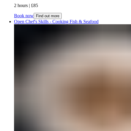
2 hours​​​​‌ ‍ ​‍​‍‌‍ ‌ ​‍‌‍‍‌‌‍‌ ‌‍‍‌‌‍ ‍​‍​‍​ ‍‍​‍​‍‌ ​ ‌‍​‌‌‍ ‍‌‍‍‌‌ ‌​‌ ‍‌​‍ ‍‌‍‍‌‌‍ ​‍​‍​‍ ​​‍​‍‌‍‍​‌ ​‍‌‍‌‌‌‍‌‍​‍​‍​ ‍‍​‍​‍‌‍‍​‌ ‌​‌ ‌​‌ ​​‌ ​ ​ ‍‍​‍ ​‍ ‌‍ ​​‍ ‌‌‍​‌‌‍ ‍‌‍‌​​‍ ‌‌ ​‍​‍ ‌‌‍‍​‌‍ ‌ ‌​‌‍‌‌‌‍ ​‌ ​ ​‍ ‌‌ ​ ‌ ‌​‌ ‌‌‌‍‌​‌‍‍‌‌‍ ​‍ ‍‌ ‌‍‌‍‌‌‌ ​‍‌‍​ ‌‍‌‌‌‍ ​​‍ ‍‌‍​‌‌ ​​‌ ​​​‍ ‌‍‍‌‌‍ ‍‌ ‌​‌‍‌‌‌‍ ‍‌ ‌​​‍ ‌‍‌‌‌‍‌​‌‍‍‌‌ ‌​​‍ ‌‍ ‌‌‍ ‌‍‌​‌‍‌‌​ ‌‌ ​​‌ ​‍‌‍‌‌‌ ​ ‌‍‌‌‌‍ ‍‌ ‌​‌‍​‌‌ ‌​‌‍‍‌‌‍ ‌‍ ‍​ ‍ ‌‍‍‌‌‍‌​​ ‌​ ‌‍​ ‌‌​ ​ ​ ​​​ ​​‌‍​‍‌‍‌‌‌‍​‌​‍ ‌​ ‌ ‌‍‌‌‌‍‌​‌‍​‌​‍ ‌​ ‌​​ ‌​‌‍​‌​ ‍​​‍ ‌‌‍​‍​ ‌ ​ ‍‌‌‍‌‌​‍ ‌​ ‌‍‌‍‌‌​ ‌‌​ ​‍​ ‌‍​ ‍‌​ ​​​ ​‌‌‍​‍​ ‌​‌‍‌‍​ ​‌​ ‍ ‌ ‌​‌ ‍‌‌ ​​‌‍‌‌​ ‌‌‍‍​‌‍ ‌ ‌​‌‍‌‌‌‍ ​‌​​ ‌‍ ​‌‍​‌‌ ​ ‌ ​ ​ ‍ ‌ ​​‌‍​‌‌ ‌​‌‍‍​​ ‌‌ ‌​‌‍‍‌‌‍ ‌‌‍‌‌​ ‌‍​‍‌‍​‌‌ ​ ‌‍‌‌‌‌‌‌‌ ​‍‌‍ ​​ ‌‌‍‍​‌ ‌​‌ ‌​‌ ​​‌ ​ ​‍‌‌​ ​ ‌​​‌​‍‌‌​ ​‍‌​‌‍​‍‌‌​ ​‍‌​‌‍‌‍ ​​‍ ‌‌‍​‌‌‍ ‍‌‍‌​​‍ ‌‌ ​‍​‍ ‌‌‍‍​‌‍ ‌ ‌​‌‍‌‌‌‍ ​‌ ​ ​‍ ‌‌ ​ ‌ ‌​‌ ‌‌‌‍‌​‌‍‍‌‌‍ ​‍ ‍‌ ‌‍‌‍‌‌‌ ​‍‌‍​ ‌‍‌‌‌‍ ​​‍ ‍‌‍​‌‌ ​​‌ ​​​‍‌‍‌‍‍‌‌‍‌​​ ‌​ ‌‍​ ‌‌​ ​ ​ ​​​ ​​‌‍​‍‌‍‌‌‌‍​‌​‍ ‌​ ‌ ‌‍‌‌‌‍‌​‌‍​‌​‍ ‌​ ‌​​ ‌​‌‍​‌​ ‍​​‍ ‌‌‍​‍​ ‌ ​ ‍‌‌‍‌‌​‍ ‌​ ‌‍‌‍‌‌​ ‌‌​ ​‍​ ‌‍​ ‍‌​ ​​​ ​‌‌‍​‍​ ‌​‌‍‌‍​ ​‌​‍‌‍‌ ‌​‌ ‍‌‌ ​​‌‍‌‌​ ‌‌‍‍​‌‍ ‌ ‌​‌‍‌‌‌‍ ​‌​​ ‌‍ ​‌‍​‌‌ ​ ‌ ​ ​‍‌‍‌ ​​‌‍​‌‌ ‌​‌‍‍​​ ‌‌ ‌​‌‍‍‌‌‍ ‌‌‍‌‌​‍‌‍‌ ​​‌‍‌‌‌ ​‍‌ ​ ‌ ​​‌‍‌‌‌‍​ ‌ ‌​‌‍‍‌‌ ‌‍‌‍‌‌​ ‌‌ ​​‌ ‌‌‌‍​‍‌‍ ​‌‍‍‌‌ ​ ‌‍‍​‌‍‌‌‌‍‌​​‍​‍‌ ‌ | £85​​​​‌ ‍ ​‍​‍‌‍ ‌ ​‍‌‍‍‌‌‍‌ ‌‍‍‌‌‍ ‍​‍​‍​ ‍‍​‍​‍‌ ​ ‌‍​‌‌‍ ‍‌‍‍‌‌ ‌​‌ ‍‌​‍ ‍‌‍‍‌‌‍ ​‍​‍​‍ ​​‍​‍‌‍‍​‌ ​‍‌‍‌‌‌‍‌‍​‍​‍​ ‍‍​‍​‍‌‍‍​‌ ‌​‌ ‌​‌ ​​‌ ​ ​ ‍‍​‍ ​‍ ‌‍ ​​‍ ‌‌‍​‌‌‍ ‍‌‍‌​​‍ ‌‌ ​‍​‍ ‌‌‍‍​‌‍ ‌ ‌​‌‍‌‌‌‍ ​‌ ​ ​‍ ‌‌ ​ ‌ ‌​‌ ‌‌‌‍‌​‌‍‍‌‌‍ ​‍ ‍‌ ‌‍‌‍‌‌‌ ​‍‌‍​ ‌‍‌‌‌‍ ​​‍ ‍‌‍​‌‌ ​​‌ ​​​‍ ‌‍‍‌‌‍ ‍‌ ‌​‌‍‌‌‌‍ ‍‌ ‌​​‍ ‌‍‌‌‌‍‌​‌‍‍‌‌ ‌​​‍ ‌‍ ‌‌‍ ‌‍‌​‌‍‌‌​ ‌‌ ​​‌ ​‍‌‍‌‌‌ ​ ‌‍‌‌‌‍ ‍‌ ‌​‌‍​‌‌ ‌​‌‍‍‌‌‍ ‌‍ ‍​ ‍ ‌‍‍‌‌‍‌​​ ‌​ ‌‍​ ‌‌​ ​ ​ ​​​ ​​‌‍​‍‌‍‌‌‌‍​‌​‍ ‌​ ‌ ‌‍‌‌‌‍‌​‌‍​‌​‍ ‌​ ‌​​ ‌​‌‍​‌​ ‍​​‍ ‌‌‍​‍​ ‌ ​ ‍‌‌‍‌‌​‍ ‌​ ‌‍‌‍‌‌​ ‌‌​ ​‍​ ‌‍​ ‍‌​ ​​​ ​‌‌‍​‍​ ‌​‌‍‌‍​ ​‌​ ‍ ‌ ‌​‌ ‍‌‌ ​​‌‍‌‌​ ‌‌‍‍​‌‍ ‌ ‌​‌‍‌‌‌‍ ​‌​​ ‌‍ ​‌‍​‌‌ ​ ‌ ​ ​ ‍ ‌ ​​‌‍​‌‌ ‌​‌‍‍​​ ‌‌ ​​‌ ​‍‌‍‍‌‌‍​ ‌‍‌‌​ ‌‍​‍‌‍​‌‌ ​ ‌‍‌‌‌‌‌‌‌ ​‍‌‍ ​​ ‌‌‍‍​‌ ‌​‌ ‌​‌ ​​‌ ​ ​‍‌‌​ ​ ‌​​‌​‍‌‌​ ​‍‌​‌‍​‍‌‌​ ​‍‌​‌‍‌‍ ​​‍ ‌‌‍​‌‌‍ ‍‌‍‌​​‍ ‌‌ ​‍​‍ ‌‌‍‍​‌‍ ‌ ‌​‌‍‌‌‌‍ ​‌ ​ ​‍ ‌‌ ​ ‌ ‌​‌ ‌‌‌‍‌​‌‍‍‌‌‍ ​‍ ‍‌ ‌‍‌‍‌‌‌ ​‍‌‍​ ‌‍‌‌‌‍ ​​‍ ‍‌‍​‌‌ ​​‌ ​​​‍‌‍‌‍‍‌‌‍‌​​ ‌​ ‌‍​ ‌‌​ ​ ​ ​​​ ​​‌‍​‍‌‍‌‌‌‍​‌​‍ ‌​ ‌ ‌‍‌‌‌‍‌​‌‍​‌​‍ ‌​ ‌​​ ‌​‌‍​‌​ ‍​​‍ ‌‌‍​‍​ ‌ ​ ‍‌‌‍‌‌​‍ ‌​ ‌‍‌‍‌‌​ ‌‌​ ​‍​ ‌‍​ ‍‌​ ​​​ ​‌‌‍​‍​ ‌​‌‍‌‍​ ​‌​‍‌‍‌ ‌​‌ ‍‌‌ ​​‌‍‌‌​ ‌‌‍‍​‌‍ ‌ ‌​‌‍‌‌‌‍ ​‌​​ ‌‍ ​‌‍​‌‌ ​ ‌ ​ ​‍‌‍‌ ​​‌‍​‌‌ ‌​‌‍‍​​ ‌‌ ​​‌ ​‍‌‍‍‌‌‍​ ‌‍‌‌​‍‌‍‌ ​​‌‍‌‌‌ ​‍‌ ​ ‌ ​​‌‍‌‌‌‍​ ‌ ‌​‌‍‍‌‌ ‌‍‌‍‌‌​ ‌‌ ​​‌ ‌‌‌‍​‍‌‍ ​‌‍‍‌‌ ​ ‌‍‍​‌‍‌‌‌‍‌​​‍​‍‌ ‌
Book now
Find out more
Open Chef's Skills - Cooking Fish & Seafood​​​​‌ ‍ ​‍​‍‌‍ ‌ ​‍‌‍‍‌‌‍‌ ‌‍‍‌‌‍ ‍​‍​‍​ ‍‍​‍​‍‌ ​ ‌‍​‌‌‍ ‍‌‍‍‌‌ ‌​‌ ‍‌​‍ ‍‌‍‍‌‌‍ ​‍​‍​‍ ​​‍​‍‌‍‍​‌ ​‍‌‍‌‌‌‍‌‍​‍​‍​ ‍‍​‍​‍‌‍‍​‌ ‌​‌ ‌​‌ ​​‌ ​ ​ ‍‍​‍ ​‍ ‌‍ ​​‍ ‌‌‍​‌‌‍ ‍‌‍‌​​‍ ‌‌ ​‍​‍ ‌‌‍‍​‌‍ ‌ ‌​‌‍‌‌‌‍ ​‌ ​ ​‍ ‌‌ ​ ‌ ‌​‌ ‌‌‌‍‌​‌‍‍‌‌‍ ​‍ ‍‌ ‌‍‌‍‌‌‌ ​‍‌‍​ ‌‍‌‌‌‍ ​​‍ ‍‌‍​‌‌ ​​‌ ​​​‍ ‌‍‍‌‌‍ ‍‌ ‌​‌‍‌‌‌‍ ‍‌ ‌​​‍ ‌‍‌‌‌‍‌​‌‍‍‌‌ ‌​​‍ ‌‍ ‌‌‍ ‌‍‌​‌‍‌‌​ ‌‌ ​​‌ ​‍‌‍‌‌‌ ​ ‌‍‌‌‌‍ ‍‌ ‌​‌‍​‌‌ ‌​‌‍‍‌‌‍ ‌‍ ‍​ ‍ ‌‍‍‌‌‍‌​​ ‌‌‍​‍​ ‌‌​ ‌​​ ‌ ​ ​‍​ ‌‍‌‍‌‌‌‍‌‌​‍ ‌​ ​‌‌‍​‌​ ‌ ​ ​ ​‍ ‌​ ‌​‌‍‌​​ ‌​​ ‍‌​‍ ‌‌‍​‌‌‍‌‍​ ‍​‌‍‌‌​‍ ‌​ ​‍‌‍​ ​ ‍​​ ‌ ​ ​ ​ ‍​​ ‌‌​ ‍​​ ​​‌‍‌‍‌‍‌‌​ ​‍​ ‍ ‌ ‌​‌ ‍‌‌ ​​‌‍‌‌​ ‌‌‍‍​‌‍ ‌ ‌​‌‍‌‌‌‍ ​‌​​ ‌‍ ​‌‍​‌‌ ​ ‌ ​ ​ ‍ ‌ ​​‌‍​‌‌ ‌​‌‍‍​​ ‌‌ ‌​‌‍‍‌‌ ‌​‌‍ ​‌‍‌‌​ ‌‍​‍‌‍​‌‌ ​ ‌‍‌‌‌‌‌‌‌ ​‍‌‍ ​​ ‌‌‍‍​‌ ‌​‌ ‌​‌ ​​‌ ​ ​‍‌‌​ ​ ‌​​‌​‍‌‌​ ​‍‌​‌‍​‍‌‌​ ​‍‌​‌‍‌‍ ​​‍ ‌‌‍​‌‌‍ ‍‌‍‌​​‍ ‌‌ ​‍​‍ ‌‌‍‍​‌‍ ‌ ‌​‌‍‌‌‌‍ ​‌ ​ ​‍ ‌‌ ​ ‌ ‌​‌ ‌‌‌‍‌​‌‍‍‌‌‍ ​‍ ‍‌ ‌‍‌‍‌‌‌ ​‍‌‍​ ‌‍‌‌‌‍ ​​‍ ‍‌‍​‌‌ ​​‌ ​​​‍‌‍‌‍‍‌‌‍‌​​ ‌‌‍​‍​ ‌‌​ ‌​​ ‌ ​ ​‍​ ‌‍‌‍‌‌‌‍‌‌​‍ ‌​ ​‌‌‍​‌​ ‌ ​ ​ ​‍ ‌​ ‌​‌‍‌​​ ‌​​ ‍‌​‍ ‌‌‍​‌‌‍‌‍​ ‍​‌‍‌‌​‍ ‌​ ​‍‌‍​ ​ ‍​​ ‌ ​ ​ ​ ‍​​ ‌‌​ ‍​​ ​​‌‍‌‍‌‍‌‌​ ​‍​‍‌‍‌ ‌​‌ ‍‌‌ ​​‌‍‌‌​ ‌‌‍‍​‌‍ ‌ ‌​‌‍‌‌‌‍ ​‌​​ ‌‍ ​‌‍​‌‌ ​ ‌ ​ ​‍‌‍‌ ​​‌‍​‌‌ ‌​‌‍‍​​ ‌‌ ‌​‌‍‍‌‌ ‌​‌‍ ​‌‍‌‌​‍‌‍‌ ​​‌‍‌‌‌ ​‍‌ ​ ‌ ​​‌‍‌‌‌‍​ ‌ ‌​‌‍‍‌‌ ‌‍‌‍‌‌​ ‌‌ ​​‌ ‌‌‌‍​‍‌‍ ​‌‍‍‌‌ ​ ‌‍‍​‌‍‌‌‌‍‌​​‍​‍‌ ‌